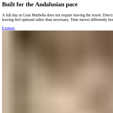
Built for the Andalusian pace​​​​‌ ‍ ​‍​‍‌‍ ‌ ​‍‌‍‍‌‌‍‌ ‌‍‍‌‌‍ ‍​‍​‍​ ‍‍​‍​‍‌ ​ ‌‍​‌‌‍ ‍‌‍‍‌‌ ‌​‌ ‍‌​‍ ‍‌‍‍‌‌‍ ​‍​‍​‍ ​​‍​‍‌‍‍​‌ ​‍‌‍‌‌‌‍‌‍​‍​‍​ ‍‍​‍​‍‌‍‍​‌ ‌​‌ ‌​‌ ​​‌ ​ ​ ‍‍​‍ ​‍ ‌‍ ​​‍ ‌‌‍​‌‌‍ ‍‌‍‌​​‍ ‌‌ ​‍​‍ ‌‌‍‍​‌‍ ‌ ‌​‌‍‌‌‌‍ ​‌ ​ ​‍ ‌‌ ​ ‌ ‌​‌ ‌‌‌‍‌​‌‍‍‌‌‍ ​‍ ‍‌ ‌‍‌‍‌‌‌ ​‍‌‍​ ‌‍‌‌‌‍ ​​‍ ‍‌‍​‌‌ ​​‌ ​​​‍ ‌‍‍‌‌‍ ‍‌ ‌​‌‍‌‌‌‍ ‍‌ ‌​​‍ ‌‍‌‌‌‍‌​‌‍‍‌‌ ‌​​‍ ‌‍ ‌‌‍ ‌‍‌​‌‍‌‌​ ‌‌ ​​‌ ​‍‌‍‌‌‌ ​ ‌‍‌‌‌‍ ‍‌ ‌​‌‍​‌‌ ‌​‌‍‍‌‌‍ ‌‍ ‍​ ‍ ‌‍‍‌‌‍‌​​ ‌‌‍​‌​ ​‍‌‍‌‌​ ‍‌​ ‍‌​ ​‍​ ‌ ​ ​ ​‍ ‌​ ‌​‌‍‌‍‌‍​‌​ ‍‌​‍ ‌​ ‌​​ ‌ ‌‍​ ​ ‌ ​‍ ‌​ ‍‌‌‍​‌​ ‍​​ ​‌​‍ ‌​ ‍​‌‍​‌​ ‍​​ ​​‌‍‌‍​ ‍​​ ‍​​ ‌‍​ ‌‍​ ‌‍​ ​‍‌‍​‌​ ‍ ‌ ‌​‌ ‍‌‌ ​​‌‍‌‌​ ‌‌‍‍​‌‍ ‌ ‌​‌‍‌‌‌‍ ​‌‌​ ‌‍‍‌‌ ‌​‌‍‌‌‌‌​​‌‍​‌‌‍‌ ‌‍‌‌​ ‍ ‌ ​​‌‍​‌‌ ‌​‌‍‍​​ ‌‌ ​​‌‍​‌‌‍‌ ‌‍‌‌‌​​‍‌ ‌‌‌‍‍‌‌‍ ​‌‍‌​‌‍‌‌‌ ​‍​‍‌‌​ ‌‌‌​​‍‌‌ ‌‍‍ ‌‍‌‌‌ ‍‌​‍‌‌​ ​ ‌​‌​​‍‌‌​ ​ ‌​‌​​‍‌‌​ ​‍​ ​‍​ ​ ​ ​​‌‍​‌​ ​​‌‍​ ​ ​ ‌‍‌​‌‍​‍​ ‌​​ ‌‌​ ​ ​ ‌​​‍‌‌​ ​‍​ ​‍​‍‌‌​ ‌‌‌​‌​​‍ ‍‌‍‍​‌‍‌‌‌‍​‌‌‍‌​‌‍‍‌‌‍ ‍‌‍‌ ​ ‌‍​‍‌‍​‌‌ ​ ‌‍‌‌‌‌‌‌‌ ​‍‌‍ ​​ ‌‌‍‍​‌ ‌​‌ ‌​‌ ​​‌ ​ ​‍‌‌​ ​ ‌​​‌​‍‌‌​ ​‍‌​‌‍​‍‌‌​ ​‍‌​‌‍‌‍ ​​‍ ‌‌‍​‌‌‍ ‍‌‍‌​​‍ ‌‌ ​‍​‍ ‌‌‍‍​‌‍ ‌ ‌​‌‍‌‌‌‍ ​‌ ​ ​‍ ‌‌ ​ ‌ ‌​‌ ‌‌‌‍‌​‌‍‍‌‌‍ ​‍ ‍‌ ‌‍‌‍‌‌‌ ​‍‌‍​ ‌‍‌‌‌‍ ​​‍ ‍‌‍​‌‌ ​​‌ ​​​‍‌‍‌‍‍‌‌‍‌​​ ‌‌‍​‌​ ​‍‌‍‌‌​ ‍‌​ ‍‌​ ​‍​ ‌ ​ ​ ​‍ ‌​ ‌​‌‍‌‍‌‍​‌​ ‍‌​‍ ‌​ ‌​​ ‌ ‌‍​ ​ ‌ ​‍ ‌​ ‍‌‌‍​‌​ ‍​​ ​‌​‍ ‌​ ‍​‌‍​‌​ ‍​​ ​​‌‍‌‍​ ‍​​ ‍​​ ‌‍​ ‌‍​ ‌‍​ ​‍‌‍​‌​‍‌‍‌ ‌​‌ ‍‌‌ ​​‌‍‌‌​ ‌‌‍‍​‌‍ ‌ ‌​‌‍‌‌‌‍ ​‌‌​ ‌‍‍‌‌ ‌​‌‍‌‌‌‌​​‌‍​‌‌‍‌ ‌‍‌‌​‍‌‍‌ ​​‌‍​‌‌ ‌​‌‍‍​​ ‌‌ ​​‌‍​‌‌‍‌ ‌‍‌‌‌​​‍‌ ‌‌‌‍‍‌‌‍ ​‌‍‌​‌‍‌‌‌ ​‍​‍‌‌​ ‌‌‌​​‍‌‌ ‌‍‍ ‌‍‌‌‌ ‍‌​‍‌‌​ ​ ‌​‌​​‍‌‌​ ​ ‌​‌​​‍‌‌​ ​‍​ ​‍​ ​ ​ ​​‌‍​‌​ ​​‌‍​ ​ ​ ‌‍‌​‌‍​‍​ ‌​​ ‌‌​ ​ ​ ‌​​‍‌‌​ ​‍​ ​‍​‍‌‌​ ‌‌‌​‌​​‍ ‍‌‍‍​‌‍‌‌‌‍​‌‌‍‌​‌‍‍‌‌‍ ‍‌‍‌ ​‍‌‍‌ ​​‌‍‌‌‌ ​‍‌ ​ ‌ ​​‌‍‌‌‌‍​ ‌ ‌​‌‍‍‌‌ ‌‍‌‍‌‌​ ‌‌ ​​‌ ‌‌‌‍​‍‌‍ ​‌‍‍‌‌ ​ ‌‍‍​‌‍‌‌‌‍‌​​‍​‍‌ ‌
A full day at Gran Marbella does not require leaving the resort. Dir
leaving feel optional rather than necessary. Time moves differently here. Explore at your own pace.​​​​‌ ‍ ​‍​‍‌‍ ‌ ​‍‌‍‍‌‌‍‌ ‌‍‍‌‌‍ ‍​‍​‍​ ‍‍​‍​‍‌ ​ ‌‍​‌‌‍ ‍‌‍‍‌‌ ‌​‌ ‍‌​‍ ‍‌‍‍‌‌‍ ​‍​‍​‍ ​​‍​‍‌‍‍​‌ ​‍‌‍‌‌‌‍‌‍​‍​‍​ ‍‍​‍​‍‌‍‍​‌ ‌​‌ ‌​‌ ​​‌ ​ ​ ‍‍​‍ ​‍ ‌‍ ​​‍ ‌‌‍​‌‌‍ ‍‌‍‌​​‍ ‌‌ ​‍​‍ ‌‌‍‍​‌‍ ‌ ‌​‌‍‌‌‌‍ ​‌ ​ ​‍ ‌‌ ​ ‌ ‌​‌ ‌‌‌‍‌​‌‍‍‌‌‍ ​‍ ‍‌ ‌‍‌‍‌‌‌ ​‍‌‍​ ‌‍‌‌‌‍ ​​‍ ‍‌‍​‌‌ ​​‌ ​​​‍ ‌‍‍‌‌‍ ‍‌ ‌​‌‍‌‌‌‍ ‍‌ ‌​​‍ ‌‍‌‌‌‍‌​‌‍‍‌‌ ‌​​‍ ‌‍ ‌‌‍ ‌‍‌​‌‍‌‌​ ‌‌ ​​‌ ​‍‌‍‌‌‌ ​ ‌‍‌‌‌‍ ‍‌ ‌​‌‍​‌‌ ‌​‌‍‍‌‌‍ ‌‍ ‍​ ‍ ‌‍‍‌‌‍‌​​ ‌‌‍​‌​ ​‍‌‍‌‌​ ‍‌​ ‍‌​ ​‍​ ‌ ​ ​ ​‍ ‌​ ‌​‌‍‌‍‌‍​‌​ ‍‌​‍ ‌​ ‌​​ ‌ ‌‍​ ​ ‌ ​‍ ‌​ ‍‌‌‍​‌​ ‍​​ ​‌​‍ ‌​ ‍​‌‍​‌​ ‍​​ ​​‌‍‌‍​ ‍​​ ‍​​ ‌‍​ ‌‍​ ‌‍​ ​‍‌‍​‌​ ‍ ‌ ‌​‌ ‍‌‌ ​​‌‍‌‌​ ‌‌‍‍​‌‍ ‌ ‌​‌‍‌‌‌‍ ​‌‌​ ‌‍‍‌‌ ‌​‌‍‌‌‌‌​​‌‍​‌‌‍‌ ‌‍‌‌​ ‍ ‌ ​​‌‍​‌‌ ‌​‌‍‍​​ ‌‌ ​​‌‍​‌‌‍‌ ‌‍‌‌‌​​‍‌ ‌‌‌‍‍‌‌‍ ​‌‍‌​‌‍‌‌‌ ​‍​‍‌‌​ ‌‌‌​​‍‌‌ ‌‍‍ ‌‍‌‌‌ ‍‌​‍‌‌​ ​ ‌​‌​​‍‌‌​ ​ ‌​‌​​‍‌‌​ ​‍​ ​‍​ ​ ​ ​​‌‍​‌​ ​​‌‍​ ​ ​ ‌‍‌​‌‍​‍​ ‌​​ ‌‌​ ​ ​ ‌​​‍‌‌​ ​‍​ ​‍​‍‌‌​ ‌‌‌​‌​​‍ ‍‌‍​‍‌‍ ‌‍‌​‌ ‍‌​ ‌‍​‍‌‍​‌‌ ​ ‌‍‌‌‌‌‌‌‌ ​‍‌‍ ​​ ‌‌‍‍​‌ ‌​‌ ‌​‌ ​​‌ ​ ​‍‌‌​ ​ ‌​​‌​‍‌‌​ ​‍‌​‌‍​‍‌‌​ ​‍‌​‌‍‌‍ ​​‍ ‌‌‍​‌‌‍ ‍‌‍‌​​‍ ‌‌ ​‍​‍ ‌‌‍‍​‌‍ ‌ ‌​‌‍‌‌‌‍ ​‌ ​ ​‍ ‌‌ ​ ‌ ‌​‌ ‌‌‌‍‌​‌‍‍‌‌‍ ​‍ ‍‌ ‌‍‌‍‌‌‌ ​‍‌‍​ ‌‍‌‌‌‍ ​​‍ ‍‌‍​‌‌ ​​‌ ​​​‍‌‍‌‍‍‌‌‍‌​​ ‌‌‍​‌​ ​‍‌‍‌‌​ ‍‌​ ‍‌​ ​‍​ ‌ ​ ​
Explore ​​​​‌ ‍ ​‍​‍‌‍ ‌ ​‍‌‍‍‌‌‍‌ ‌‍‍‌‌‍ ‍​‍​‍​ ‍‍​‍​‍‌ ​ ‌‍​‌‌‍ ‍‌‍‍‌‌ ‌​‌ ‍‌​‍ ‍‌‍‍‌‌‍ ​‍​‍​‍ ​​‍​‍‌‍‍​‌ ​‍‌‍‌‌‌‍‌‍​‍​‍​ ‍‍​‍​‍‌‍‍​‌ ‌​‌ ‌​‌ ​​‌ ​ ​ ‍‍​‍ ​‍ ‌‍ ​​‍ ‌‌‍​‌‌‍ ‍‌‍‌​​‍ ‌‌ ​‍​‍ ‌‌‍‍​‌‍ ‌ ‌​‌‍‌‌‌‍ ​‌ ​ ​‍ ‌‌ ​ ‌ ‌​‌ ‌‌‌‍‌​‌‍‍‌‌‍ ​‍ ‍‌ ‌‍‌‍‌‌‌ ​‍‌‍​ ‌‍‌‌‌‍ ​​‍ ‍‌‍​‌‌ ​​‌ ​​​‍ ‌‍‍‌‌‍ ‍‌ ‌​‌‍‌‌‌‍ ‍‌ ‌​​‍ ‌‍‌‌‌‍‌​‌‍‍‌‌ ‌​​‍ ‌‍ ‌‌‍ ‌‍‌​‌‍‌‌​ ‌‌ ​​‌ ​‍‌‍‌‌‌ ​ ‌‍‌‌‌‍ ‍‌ ‌​‌‍​‌‌ ‌​‌‍‍‌‌‍ ‌‍ ‍​ ‍ ‌‍‍‌‌‍‌​​ ‌‌‍​‌​ ​‍‌‍‌‌​ ‍‌​ ‍‌​ ​‍​ ‌ ​ ​ ​‍ ‌​ ‌​‌‍‌‍‌‍​‌​ ‍‌​‍ ‌​ ‌​​ ‌ ‌‍​ ​ ‌ ​‍ ‌​ ‍‌‌‍​‌​ ‍​​ ​‌​‍ ‌​ ‍​‌‍​‌​ ‍​​ ​​‌‍‌‍​ ‍​​ ‍​​ ‌‍​ ‌‍​ ‌‍​ ​‍‌‍​‌​ ‍ ‌ ‌​‌ ‍‌‌ ​​‌‍‌‌​ ‌‌‍‍​‌‍ ‌ ‌​‌‍‌‌‌‍ ​‌‌​ ‌‍‍‌‌ ‌​‌‍‌‌‌‌​​‌‍​‌‌‍‌ ‌‍‌‌​ ‍ ‌ ​​‌‍​‌‌ ‌​‌‍‍​​ ‌‌ ​​‌‍​‌‌‍‌ ‌‍‌‌‌​​‍‌ ‌‌‌‍‍‌‌‍ ​‌‍‌​‌‍‌‌‌ ​‍​‍‌‌​ ‌‌‌​​‍‌‌ ‌‍‍ ‌‍‌‌‌ ‍‌​‍‌‌​ ​ ‌​‌​​‍‌‌​ ​ ‌​‌​​‍‌‌​ ​‍​ ​‍​ ​ ​ ​​‌‍​‌​ ​​‌‍​ ​ ​ ‌‍‌​‌‍​‍​ ‌​​ ‌‌​ ​ ​ ‌​​‍‌‌​ ​‍​ ​‍​‍‌‌​ ‌‌‌​‌​​‍ ‍‌ ​​‌ ​‍‌‍‍‌‌‍ ‌‌‍​‌‌ ​‍‌ ‍‌‌​​ ‌ ‌​‌‍​‌​‍ ‍‌‍ ​‌‍​‌‌‍​‍‌‍‌‌‌‍ ​​ ‌‍​‍‌‍​‌‌ ​ ‌‍‌‌‌‌‌‌‌ ​‍‌‍ ​​ ‌‌‍‍​‌ ‌​‌ ‌​‌ ​​‌ ​ ​‍‌‌​ ​ ‌​​‌​‍‌‌​ ​‍‌​‌‍​‍‌‌​ ​‍‌​‌‍‌‍ ​​‍ ‌‌‍​‌‌‍ ‍‌‍‌​​‍ ‌‌ ​‍​‍ ‌‌‍‍​‌‍ ‌ ‌​‌‍‌‌‌‍ ​‌ ​ ​‍ ‌‌ ​ ‌ ‌​‌ ‌‌‌‍‌​‌‍‍‌‌‍ ​‍ ‍‌ ‌‍‌‍‌‌‌ ​‍‌‍​ ‌‍‌‌‌‍ ​​‍ ‍‌‍​‌‌ ​​‌ ​​​‍‌‍‌‍‍‌‌‍‌​​ ‌‌‍​‌​ ​‍‌‍‌‌​ ‍‌​ ‍‌​ ​‍​ ‌ ​ ​ ​‍ ‌​ ‌​‌‍‌‍‌‍​‌​ ‍‌​‍ ‌​ ‌​​ ‌ ‌‍​ ​ ‌ ​‍ ‌​ ‍‌‌‍​‌​ ‍​​ ​‌​‍ ‌​ ‍​‌‍​‌​ ‍​​ ​​‌‍‌‍​ ‍​​ ‍​​ ‌‍​ ‌‍​ ‌‍​ ​‍‌‍​‌​‍‌‍‌ ‌​‌ ‍‌‌ ​​‌‍‌‌​ ‌‌‍‍​‌‍ ‌ ‌​‌‍‌‌‌‍ ​‌‌​ ‌‍‍‌‌ ‌​‌‍‌‌‌‌​​‌‍​‌‌‍‌ ‌‍‌‌​‍‌‍‌ ​​‌‍​‌‌ ‌​‌‍‍​​ ‌‌ ​​‌‍​‌‌‍‌ ‌‍‌‌‌​​‍‌ ‌‌‌‍‍‌‌‍ ​‌‍‌​‌‍‌‌‌ ​‍​‍‌‌​ ‌‌‌​​‍‌‌ ‌‍‍ ‌‍‌‌‌ ‍‌​‍‌‌​ ​ ‌​‌​​‍‌‌​ ​ ‌​‌​​‍‌‌​ ​‍​ ​‍​ ​ ​ ​​‌‍​‌​ ​​‌‍​ ​ ​ ‌‍‌​‌‍​‍​ ‌​​ ‌‌​ ​ ​ ‌​​‍‌‌​ ​‍​ ​‍​‍‌‌​ ‌‌‌​‌​​‍ ‍‌ ​​‌ ​‍‌‍‍‌‌‍ ‌‌‍​‌‌ ​‍‌ ‍‌‌​​ ‌ ‌​‌‍​‌​‍ ‍‌‍ ​‌‍​‌‌‍​‍‌‍‌‌‌‍ ​​‍‌‍‌ ​​‌‍‌‌‌ ​‍‌ ​ ‌ ​​‌‍‌‌‌‍​ ‌ ‌​‌‍‍‌‌ ‌‍‌‍‌‌​ ‌‌ ​​‌ ‌‌‌‍​‍‌‍ ​‌‍‍‌‌ ​ ‌‍‍​‌‍‌‌‌‍‌​​‍​‍‌ ‌