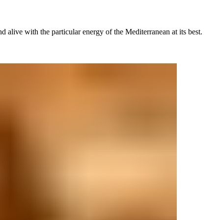
​​‍ ‌‌ ​‍​‍ ‌‌‍‍​‌‍ ‌ ‌​‌‍‌‌‌‍ ​‌ ​ ​‍ ‌‌ ​ ‌ ‌​‌ ‌‌‌‍‌​‌‍‍‌‌‍ ​‍ ‍‌ ‌‍‌‍‌‌‌ ​‍‌‍​ ‌‍‌‌‌‍ ​​‍ ‍‌‍​‌‌ ​​‌ ​​​‍ ‌‍‍‌‌‍ ‍‌ ‌​‌‍‌‌‌‍ ‍‌ ‌​​‍ ‌‍‌‌‌‍‌​‌‍‍‌‌ ‌​​‍ ‌‍ ‌‌‍ ‌‍‌​‌‍‌‌​ ‌‌ ​​‌ ​‍‌‍‌‌‌ ​ ‌‍‌‌‌‍ ‍‌ ‌​‌‍​‌‌ ‌​‌‍‍‌‌‍ ‌‍ ‍​ ‍ ‌‍‍‌‌‍‌​​ ‌‌‍​‌​ ​‍‌‍‌‌​ ‍‌​ ‍‌​ ​‍​ ‌ ​ ​ ​‍ ‌​ ‌​‌‍‌‍‌‍​‌​ ‍‌​‍ ‌​ ‌​​ ‌ ‌‍​ ​ ‌ ​‍ ‌​ ‍‌‌‍​‌​ ‍​​ ​‌​‍ ‌​ ‍​‌‍​‌​ ‍​​ ​​‌‍‌‍​ ‍​​ ‍​​ ‌‍​ ‌‍​ ‌‍​ ​‍‌‍​‌​ ‍ ‌ ‌​‌ ‍‌‌ ​​‌‍‌‌​ ‌‌‍‍​‌‍ ‌ ‌​‌‍‌‌‌‍ ​‌‌​ ‌‍‍‌‌ ‌​‌‍‌‌‌‌​​‌‍​‌‌‍‌ ‌‍‌‌​ ‍ ‌ ​​‌‍​‌‌ ‌​‌‍‍​​ ‌‌ ​​‌‍​‌‌‍‌ ‌‍‌‌‌​​‍‌ ‌‌‌‍‍‌‌‍ ​‌‍‌​‌‍‌‌‌ ​‍​‍‌‌​ ‌‌‌​​‍‌‌ ‌‍‍ ‌‍‌‌‌ ‍‌​‍‌‌​ ​ ‌​‌​​‍‌‌​ ​ ‌​‌​​‍‌‌​ ​‍​ ​‍​ ‍‌‌‍‌‍​ ‌​‌‍‌‌​ ‌‌​ ‍​​ ​‌​ ​‌​ ‍​​ ‌​​ ‌ ‌‍‌‌​‍‌‌​ ​‍​ ​‍​‍‌‌​ ‌‌‌​‌​​‍ ‍‌‍​ ‌‍ ‌‍ ‍‌ ‌​‌‍‌‌‌‍ ‍‌ ‌​​‍‌‌​ ‌‌‌​​‍‌‌ ‌‍‍ ‌‍‌‌‌ ‍‌​‍‌‌​ ​ ‌​‌​​‍‌‌​ ​ ‌​‌​​‍‌‌​ ​‍​ ​‍‌‍‌‌​ ‌ ​ ‌‌‌‍‌​​ ​ ​ ‌‌‌‍‌‌​ ‌​​ ‌​​ ​ ‌‍​‍​ ‌ ​‍‌‌​ ​‍​ ​‍​‍‌‌​ ‌‌‌​‌​​‍ ‍‌‍‌‌‌ ‍​‌‍​ ‌‍‌‌‌ ​‍‌ ​​‌ ‌​​ ‌‍​‍‌‍​‌‌ ​ ‌‍‌‌‌‌‌‌‌ ​‍‌‍ ​​ ‌‌‍‍​‌ ‌​‌ ‌​‌ ​​‌ ​ ​‍‌‌​ ​ ‌​​‌​‍‌‌​ ​‍‌​‌‍​‍‌‌​ ​‍‌​‌‍‌‍ ​​‍ ‌‌‍​‌‌‍ ‍‌‍‌​​‍ ‌‌ ​‍​‍ ‌‌‍‍​‌‍ ‌ ‌​‌‍‌‌‌‍ ​‌ ​ ​‍ ‌‌ ​ ‌ ‌​‌ ‌‌‌‍‌​‌‍‍‌‌‍ ​‍ ‍‌ ‌‍‌‍‌‌‌ ​‍‌‍​ ‌‍‌‌‌‍ ​​‍ ‍‌‍​‌‌ ​​‌ ​​​‍‌‍‌‍‍‌‌‍‌​​ ‌‌‍​‌​ ​‍‌‍‌‌​ ‍‌​ ‍‌​ ​‍​ ‌ ​ ​ ​‍ ‌​ ‌​‌‍‌‍‌‍​‌​ ‍‌​‍ ‌​ ‌​​ ‌ ‌‍​ ​ ‌ ​‍ ‌​ ‍‌‌‍​‌​ ‍​​ ​‌​‍ ‌​ ‍​‌‍​‌​ ‍​​ ​​‌‍‌‍​ ‍​​ ‍​​ ‌‍​ ‌‍​ ‌‍​ ​‍‌‍​‌​‍‌‍‌ ‌​‌ ‍‌‌ ​​‌‍‌‌​ ‌‌‍‍​‌‍ ‌ ‌​‌‍‌‌‌‍ ​‌‌​ ‌‍‍‌‌ ‌​‌‍‌‌‌‌​​‌‍​‌‌‍‌ ‌‍‌‌​‍‌‍‌ ​​‌‍​‌‌ ‌​‌‍‍​​ ‌‌ ​​‌‍​‌‌‍‌ ‌‍‌‌‌​​‍‌ ‌‌‌‍‍‌‌‍ ​‌‍‌​‌‍‌‌‌ ​‍​‍‌‌​ ‌‌‌​​‍‌‌ ‌‍‍ ‌‍‌‌‌ ‍‌​‍‌‌​ ​ ‌​‌​​‍‌‌​ ​ ‌​‌​​‍‌‌​ ​‍​ ​‍​ ‍‌‌‍‌‍​ ‌​‌‍‌‌​ ‌‌​ ‍​​ ​‌​ ​‌​ ‍​​ ‌​​ ‌ ‌‍‌‌​‍‌‌​ ​‍​ ​‍​‍‌‌​ ‌‌‌​‌​​‍ ‍‌‍​ ‌‍ ‌‍ ‍‌ ‌​‌‍‌‌‌‍ ‍‌ ‌​​‍‌‌​ ‌‌‌​​‍‌‌ ‌‍‍ ‌‍‌‌‌ ‍‌​‍‌‌​ ​ ‌​‌​​‍‌‌​ ​ ‌​‌​​‍‌‌​ ​‍​ ​‍‌‍‌‌​ ‌ ​ ‌‌‌‍‌​​ ​ ​ ‌‌‌‍‌‌​ ‌​​ ‌​​ ​ ‌‍​‍​ ‌ ​‍‌‌​ ​‍​ ​‍​‍‌‌​ ‌‌‌​‌​​‍ ‍‌‍‌‌‌ ‍​‌‍​ ‌‍‌‌‌ ​‍‌ ​​‌ ‌​​‍‌‍‌ ​​‌‍‌‌‌ ​‍‌ ​ ‌ ​​‌‍‌‌‌‍​ ‌ ‌​‌‍‍‌‌ ‌‍‌‍‌‌​ ‌‌ ​​‌ ‌‌‌‍​‍‌‍ ​‌‍‍‌‌ ​ ‌‍‍​‌‍‌‌‌‍‌​​‍​‍‌ ‌