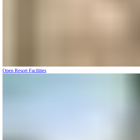
Open Resort Facilities​​​​‌ ‍ ​‍​‍‌‍ ‌ ​‍‌‍‍‌‌‍‌ ‌‍‍‌‌‍ ‍​‍​‍​ ‍‍​‍​‍‌ ​ ‌‍​‌‌‍ ‍‌‍‍‌‌ ‌​‌ ‍‌​‍ ‍‌‍‍‌‌‍ ​‍​‍​‍ ​​‍​‍‌‍‍​‌ ​‍‌‍‌‌‌‍‌‍​‍​‍​ ‍‍​‍​‍‌‍‍​‌ ‌​‌ ‌​‌ ​​‌ ​ ​ ‍‍​‍ ​‍ ‌‍ ​​‍ ‌‌‍​‌‌‍ ‍‌‍‌​​‍ ‌‌ ​‍​‍ ‌‌‍‍​‌‍ ‌ ‌​‌‍‌‌‌‍ ​‌ ​ ​‍ ‌‌ ​ ‌ ‌​‌ ‌‌‌‍‌​‌‍‍‌‌‍ ​‍ ‍‌ ‌‍‌‍‌‌‌ ​‍‌‍​ ‌‍‌‌‌‍ ​​‍ ‍‌‍​‌‌ ​​‌ ​​​‍ ‌‍‍‌‌‍ ‍‌ ‌​‌‍‌‌‌‍ ‍‌ ‌​​‍ ‌‍‌‌‌‍‌​‌‍‍‌‌ ‌​​‍ ‌‍ ‌‌‍ ‌‍‌​‌‍‌‌​ ‌‌ ​​‌ ​‍‌‍‌‌‌ ​ ‌‍‌‌‌‍ ‍‌ ‌​‌‍​‌‌ ‌​‌‍‍‌‌‍ ‌‍ ‍​ ‍ ‌‍‍‌‌‍‌​​ ‌‌‍​‌​ ​‍‌‍‌‌​ ‍‌​ ‍‌​ ​‍​ ‌ ​ ​ ​‍ ‌​ ‌​‌‍‌‍‌‍​‌​ ‍‌​‍ ‌​ ‌​​ ‌ ‌‍​ ​ ‌ ​‍ ‌​ ‍‌‌‍​‌​ ‍​​ ​‌​‍ ‌​ ‍​‌‍​‌​ ‍​​ ​​‌‍‌‍​ ‍​​ ‍​​ ‌‍​ ‌‍​ ‌‍​ ​‍‌‍​‌​ ‍ ‌ ‌​‌ ‍‌‌ ​​‌‍‌‌​ ‌‌‍‍​‌‍ ‌ ‌​‌‍‌‌‌‍ ​‌‌​ ‌‍‍‌‌ ‌​‌‍‌‌‌‌​​‌‍​‌‌‍‌ ‌‍‌‌​ ‍ ‌ ​​‌‍​‌‌ ‌​‌‍‍​​ ‌‌ ​​‌‍​‌‌‍‌ ‌‍‌‌‌​​‍‌ ‌‌‌‍‍‌‌‍ ​‌‍‌​‌‍‌‌‌ ​‍​‍‌‌​ ‌‌‌​​‍‌‌ ‌‍‍ ‌‍‌‌‌ ‍‌​‍‌‌​ ​ ‌​‌​​‍‌‌​ ​ ‌​‌​​‍‌‌​ ​‍​ ​‍​ ‍‌‌‍‌‍​ ‌​‌‍‌‌​ ‌‌​ ‍​​ ​‌​ ​‌​ ‍​​ ‌​​ ‌ ‌‍‌‌​‍‌‌​ ​‍​ ​‍​‍‌‌​ ‌‌‌​‌​​‍ ‍‌‍​ ‌‍ ‌‍ ‍‌ ‌​‌‍‌‌‌‍ ‍‌ ‌​​‍‌‌​ ‌‌‌​​‍‌‌ ‌‍‍ ‌‍‌‌‌ ‍‌​‍‌‌​ ​ ‌​‌​​‍‌‌​ ​ ‌​‌​​‍‌‌​ ​‍​ ​‍​ ​ ‌‍‌​‌‍‌‍‌‍‌​​ ​​​ ‍‌‌‍​‌​ ‍‌​ ​‌​ ​​​ ​​‌‍‌​​‍‌‌​ ​‍​ ​‍​‍‌‌​ ‌‌‌​‌​​‍ ‍‌ ‌​‌‍‍‌‌ ‌​‌‍ ​‌‍‌‌​ ‌‍​‍‌‍​‌‌ ​ ‌‍‌‌‌‌‌‌‌ ​‍‌‍ ​​ ‌‌‍‍​‌ ‌​‌ ‌​‌ ​​‌ ​ ​‍‌‌​ ​ ‌​​‌​‍‌‌​ ​‍‌​‌‍​‍‌‌​ ​‍‌​‌‍‌‍ ​​‍ ‌‌‍​‌‌‍ ‍‌‍‌​​‍ ‌‌ ​‍​‍ ‌‌‍‍​‌‍ ‌ ‌​‌‍‌‌‌‍ ​‌ ​ ​‍ ‌‌ ​ ‌ ‌​‌ ‌‌‌‍‌​‌‍‍‌‌‍ ​‍ ‍‌ ‌‍‌‍‌‌‌ ​‍‌‍​ ‌‍‌‌‌‍ ​​‍ ‍‌‍​‌‌ ​​‌ ​​​‍‌‍‌‍‍‌‌‍‌​​ ‌‌‍​‌​ ​‍‌‍‌‌​ ‍‌​ ‍‌​ ​‍​ ‌ ​ ​ ​‍ ‌​ ‌​‌‍‌‍‌‍​‌​ ‍‌​‍ ‌​ ‌​​ ‌ ‌‍​ ​ ‌ ​‍ ‌​ ‍‌‌‍​‌​ ‍​​ ​‌​‍ ‌​ ‍​‌‍​‌​ ‍​​ ​​‌‍‌‍​ ‍​​ ‍​​ ‌‍​ ‌‍​ ‌‍​ ​‍‌‍​‌​‍‌‍‌ ‌​‌ ‍‌‌ ​​‌‍‌‌​ ‌‌‍‍​‌‍ ‌ ‌​‌‍‌‌‌‍ ​‌‌​ ‌‍‍‌‌ ‌​‌‍‌‌‌‌​​‌‍​‌‌‍‌ ‌‍‌‌​‍‌‍‌ ​​‌‍​‌‌ ‌​‌‍‍​​ ‌‌ ​​‌‍​‌‌‍‌ ‌‍‌‌‌​​‍‌ ‌‌‌‍‍‌‌‍ ​‌‍‌​‌‍‌‌‌ ​‍​‍‌‌​ ‌‌‌​​‍‌‌ ‌‍‍ ‌‍‌‌‌ ‍‌​‍‌‌​ ​ ‌​‌​​‍‌‌​ ​ ‌​‌​​‍‌‌​ ​‍​ ​‍​ ‍‌‌‍‌‍​ ‌​‌‍‌‌​ ‌‌​ ‍​​ ​‌​ ​‌​ ‍​​ ‌​​ ‌ ‌‍‌‌​‍‌‌​ ​‍​ ​‍​‍‌‌​ ‌‌‌​‌​​‍ ‍‌‍​ ‌‍ ‌‍ ‍‌ ‌​‌‍‌‌‌‍ ‍‌ ‌​​‍‌‌​ ‌‌‌​​‍‌‌ ‌‍‍ ‌‍‌‌‌ ‍‌​‍‌‌​ ​ ‌​‌​​‍‌‌​ ​ ‌​‌​​‍‌‌​ ​‍​ ​‍​ ​ ‌‍‌​‌‍‌‍‌‍‌​​ ​​​ ‍‌‌‍​‌​ ‍‌​ ​‌​ ​​​ ​​‌‍‌​​‍‌‌​ ​‍​ ​‍​‍‌‌​ ‌‌‌​‌​​‍ ‍‌ ‌​‌‍‍‌‌ ‌​‌‍ ​‌‍‌‌​‍‌‍‌ ​​‌‍‌‌‌ ​‍‌ ​ ‌ ​​‌‍‌‌‌‍​ ‌ ‌​‌‍‍‌‌ ‌‍‌‍‌‌​ ‌‌ ​​‌ ‌‌‌‍​‍‌‍ ​‌‍‍‌‌ ​ ‌‍‍​‌‍‌‌‌‍‌​​‍​‍‌ ‌