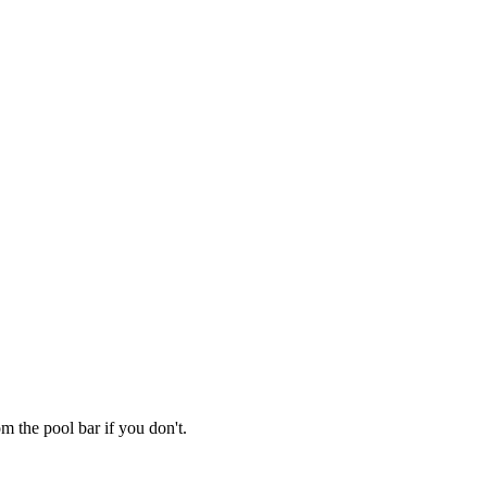
​ ‍​​ ​​‌‍‌‍​ ‍​​ ‍​​ ‌‍​ ‌‍​ ‌‍​ ​‍‌‍​‌​‍‌‍‌ ‌​‌ ‍‌‌ ​​‌‍‌‌​ ‌‌‍‍​‌‍ ‌ ‌​‌‍‌‌‌‍ ​‌‌​ ‌‍‍‌‌ ‌​‌‍‌‌‌‌​​‌‍​‌‌‍‌ ‌‍‌‌​‍‌‍‌ ​​‌‍​‌‌ ‌​‌‍‍​​ ‌‌ ​​‌‍​‌‌‍‌ ‌‍‌‌‌​​‍‌ ‌‌‌‍‍‌‌‍ ​‌‍‌​‌‍‌‌‌ ​‍​‍‌‌​ ‌‌‌​​‍‌‌ ‌‍‍ ‌‍‌‌‌ ‍‌​‍‌‌​ ​ ‌​‌​​‍‌‌​ ​ ‌​‌​​‍‌‌​ ​‍​ ​‍​ ‍‌‌‍‌‍​ ‌​‌‍‌‌​ ‌‌​ ‍​​ ​‌​ ​‌​ ‍​​ ‌​​ ‌ ‌‍‌‌​‍‌‌​ ​‍​ ​‍​‍‌‌​ ‌‌‌​‌​​‍ ‍‌‍​ ‌‍ ‌‍ ‍‌ ‌​‌‍‌‌‌‍ ‍‌ ‌​​‍‌‌​ ‌‌‌​​‍‌‌ ‌‍‍ ‌‍‌‌‌ ‍‌​‍‌‌​ ​ ‌​‌​​‍‌‌​ ​ ‌​‌​​‍‌‌​ ​‍​ ​‍​ ​ ‌‍‌​‌‍‌‍‌‍‌​​ ​​​ ‍‌‌‍​‌​ ‍‌​ ​‌​ ​​​ ​​‌‍‌​​‍‌‌​ ​‍​ ​‍​‍‌‌​ ‌‌‌​‌​​‍ ‍‌‍‌‌‌ ‍​‌‍​ ‌‍‌‌‌ ​‍‌ ​​‌ ‌​​‍‌‍‌ ​​‌‍‌‌‌ ​‍‌ ​ ‌ ​​‌‍‌‌‌‍​ ‌ ‌​‌‍‍‌‌ ‌‍‌‍‌‌​ ‌‌ ​​‌ ‌‌‌‍​‍‌‍ ​‌‍‍‌‌ ​ ‌‍‍​‌‍‌‌‌‍‌​​‍​‍‌ ‌