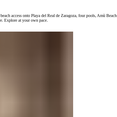
ect beach access onto Playa del Real de Zaragoza, four pools, Amù Bea
 ​‍ ‌​ ‌​‌‍‌‍‌‍​‌​ ‍‌​‍ ‌​ ‌​​ ‌ ‌‍​ ​ ‌ ​‍ ‌​ ‍‌‌‍​‌​ ‍​​ ​‌​‍ ‌​ ‍​‌‍​‌​ ‍​​ ​​‌‍‌‍​ ‍​​ ‍​​ ‌‍​ ‌‍​ ‌‍​ ​‍‌‍​‌​‍‌‍‌ ‌​‌ ‍‌‌ ​​‌‍‌‌​ ‌‌‍‍​‌‍ ‌ ‌​‌‍‌‌‌‍ ​‌‌​ ‌‍‍‌‌ ‌​‌‍‌‌‌‌​​‌‍​‌‌‍‌ ‌‍‌‌​‍‌‍‌ ​​‌‍​‌‌ ‌​‌‍‍​​ ‌‌ ​​‌‍​‌‌‍‌ ‌‍‌‌‌​​‍‌ ‌‌‌‍‍‌‌‍ ​‌‍‌​‌‍‌‌‌ ​‍​‍‌‌​ ‌‌‌​​‍‌‌ ‌‍‍ ‌‍‌‌‌ ‍‌​‍‌‌​ ​ ‌​‌​​‍‌‌​ ​ ‌​‌​​‍‌‌​ ​‍​ ​‍​ ​ ​ ​​‌‍​‌​ ​​‌‍​ ​ ​ ‌‍‌​‌‍​‍​ ‌​​ ‌‌​ ​ ​ ‌​​‍‌‌​ ​‍​ ​‍​‍‌‌​ ‌‌‌​‌​​‍ ‍‌‍​‍‌‍ ‌‍‌​‌ ‍‌​‍‌‍‌ ​​‌‍‌‌‌ ​‍‌ ​ ‌ ​​‌‍‌‌‌‍​ ‌ ‌​‌‍‍‌‌ ‌‍‌‍‌‌​ ‌‌ ​​‌ ‌‌‌‍​‍‌‍ ​‌‍‍‌‌ ​ ‌‍‍​‌‍‌‌‌‍‌​​‍​‍‌ ‌