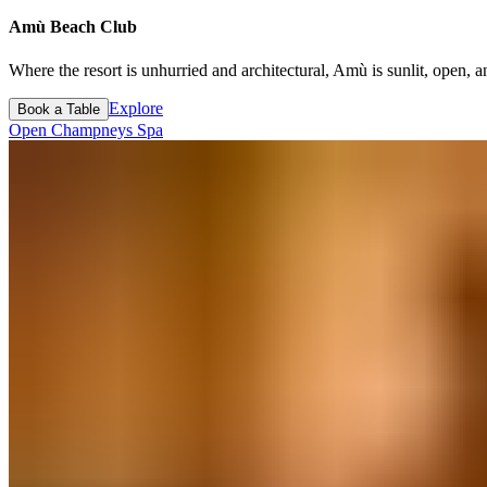
Amù Beach Club​​​​‌ ‍ ​‍​‍‌‍ ‌ ​‍‌‍‍‌‌‍‌ ‌‍‍‌‌‍ ‍​‍​‍​ ‍‍​‍​‍‌ ​ ‌‍​‌‌‍ ‍‌‍‍‌‌ ‌​‌ ‍‌​‍ ‍‌‍‍‌‌‍ ​‍​‍​‍ ​​‍​‍‌‍‍​‌ ​‍‌‍‌‌‌‍‌‍​‍​‍​ ‍‍​‍​‍‌‍‍​‌ ‌​‌ ‌​‌ ​​‌ ​ ​ ‍‍​‍ ​‍ ‌‍ ​​‍ ‌‌‍​‌‌‍ ‍‌‍‌​​‍ ‌‌ ​‍​‍ ‌‌‍‍​‌‍ ‌ ‌​‌‍‌‌‌‍ ​‌ ​ ​‍ ‌‌ ​ ‌ ‌​‌ ‌‌‌‍‌​‌‍‍‌‌‍ ​‍ ‍‌ ‌‍‌‍‌‌‌ ​‍‌‍​ ‌‍‌‌‌‍ ​​‍ ‍‌‍​‌‌ ​​‌ ​​​‍ ‌‍‍‌‌‍ ‍‌ ‌​‌‍‌‌‌‍ ‍‌ ‌​​‍ ‌‍‌‌‌‍‌​‌‍‍‌‌ ‌​​‍ ‌‍ ‌‌‍ ‌‍‌​‌‍‌‌​ ‌‌ ​​‌ ​‍‌‍‌‌‌ ​ ‌‍‌‌‌‍ ‍‌ ‌​‌‍​‌‌ ‌​‌‍‍‌‌‍ ‌‍ ‍​ ‍ ‌‍‍‌‌‍‌​​ ‌‌‍​‌​ ​‍‌‍‌‌​ ‍‌​ ‍‌​ ​‍​ ‌ ​ ​ ​‍ ‌​ ‌​‌‍‌‍‌‍​‌​ ‍‌​‍ ‌​ ‌​​ ‌ ‌‍​ ​ ‌ ​‍ ‌​ ‍‌‌‍​‌​ ‍​​ ​‌​‍ ‌​ ‍​‌‍​‌​ ‍​​ ​​‌‍‌‍​ ‍​​ ‍​​ ‌‍​ ‌‍​ ‌‍​ ​‍‌‍​‌​ ‍ ‌ ‌​‌ ‍‌‌ ​​‌‍‌‌​ ‌‌‍‍​‌‍ ‌ ‌​‌‍‌‌‌‍ ​‌‌​ ‌‍‍‌‌ ‌​‌‍‌‌‌‌​​‌‍​‌‌‍‌ ‌‍‌‌​ ‍ ‌ ​​‌‍​‌‌ ‌​‌‍‍​​ ‌‌ ​​‌‍​‌‌‍‌ ‌‍‌‌‌​​‍‌ ‌‌‌‍‍‌‌‍ ​‌‍‌​‌‍‌‌‌ ​‍​‍‌‌​ ‌‌‌​​‍‌‌ ‌‍‍ ‌‍‌‌‌ ‍‌​‍‌‌​ ​ ‌​‌​​‍‌‌​ ​ ‌​‌​​‍‌‌​ ​‍​ ​‍​ ‍‌‌‍‌‍​ ‌​‌‍‌‌​ ‌‌​ ‍​​ ​‌​ ​‌​ ‍​​ ‌​​ ‌ ‌‍‌‌​‍‌‌​ ​‍​ ​‍​‍‌‌​ ‌‌‌​‌​​‍ ‍‌‍​ ‌‍ ‌‍ ‍‌ ‌​‌‍‌‌‌‍ ‍‌ ‌​​‍‌‌​ ‌‌‌​​‍‌‌ ‌‍‍ ‌‍‌‌‌ ‍‌​‍‌‌​ ​ ‌​‌​​‍‌‌​ ​ ‌​‌​​‍‌‌​ ​‍​ ​‍‌‍‌‌​ ‌ ​ ‌‌‌‍‌​​ ​ ​ ‌‌‌‍‌‌​ ‌​​ ‌​​ ​ ‌‍​‍​ ‌ ​‍‌‌​ ​‍​ ​‍​‍‌‌​ ‌‌‌​‌​​‍ ‍‌ ‌​‌‍‍‌‌ ‌​‌‍ ​‌‍‌‌​ ‌‍​‍‌‍​‌‌ ​ ‌‍‌‌‌‌‌‌‌ ​‍‌‍ ​​ ‌‌‍‍​‌ ‌​‌ ‌​‌ ​​‌ ​ ​‍‌‌​ ​ ‌​​‌​‍‌‌​ ​‍‌​‌‍​‍‌‌​ ​‍‌​‌‍‌‍ ​​‍ ‌‌‍​‌‌‍ ‍‌‍‌​​‍ ‌‌ ​‍​‍ ‌‌‍‍​‌‍ ‌ ‌​‌‍‌‌‌‍ ​‌ ​ ​‍ ‌‌ ​ ‌ ‌​‌ ‌‌‌‍‌​‌‍‍‌‌‍ ​‍ ‍‌ ‌‍‌‍‌‌‌ ​‍‌‍​ ‌‍‌‌‌‍ ​​‍ ‍‌‍​‌‌ ​​‌ ​​​‍‌‍‌‍‍‌‌‍‌​​ ‌‌‍​‌​ ​‍‌‍‌‌​ ‍‌​ ‍‌​ ​‍​ ‌ ​ ​ ​‍ ‌​ ‌​‌‍‌‍‌‍​‌​ ‍‌​‍ ‌​ ‌​​ ‌ ‌‍​ ​ ‌ ​‍ ‌​ ‍‌‌‍​‌​ ‍​​ ​‌​‍ ‌​ ‍​‌‍​‌​ ‍​​ ​​‌‍‌‍​ ‍​​ ‍​​ ‌‍​ ‌‍​ ‌‍​ ​‍‌‍​‌​‍‌‍‌ ‌​‌ ‍‌‌ ​​‌‍‌‌​ ‌‌‍‍​‌‍ ‌ ‌​‌‍‌‌‌‍ ​‌‌​ ‌‍‍‌‌ ‌​‌‍‌‌‌‌​​‌‍​‌‌‍‌ ‌‍‌‌​‍‌‍‌ ​​‌‍​‌‌ ‌​‌‍‍​​ ‌‌ ​​‌‍​‌‌‍‌ ‌‍‌‌‌​​‍‌ ‌‌‌‍‍‌‌‍ ​‌‍‌​‌‍‌‌‌ ​‍​‍‌‌​ ‌‌‌​​‍‌‌ ‌‍‍ ‌‍‌‌‌ ‍‌​‍‌‌​ ​ ‌​‌​​‍‌‌​ ​ ‌​‌​​‍‌‌​ ​‍​ ​‍​ ‍‌‌‍‌‍​ ‌​‌‍‌‌​ ‌‌​ ‍​​ ​‌​ ​‌​ ‍​​ ‌​​ ‌ ‌‍‌‌​‍‌‌​ ​‍​ ​‍​‍‌‌​ ‌‌‌​‌​​‍ ‍‌‍​ ‌‍ ‌‍ ‍‌ ‌​‌‍‌‌‌‍ ‍‌ ‌​​‍‌‌​ ‌‌‌​​‍‌‌ ‌‍‍ ‌‍‌‌‌ ‍‌​‍‌‌​ ​ ‌​‌​​‍‌‌​ ​ ‌​‌​​‍‌‌​ ​‍​ ​‍‌‍‌‌​ ‌ ​ ‌‌‌‍‌​​ ​ ​ ‌‌‌‍‌‌​ ‌​​ ‌​​ ​ ‌‍​‍​ ‌ ​‍‌‌​ ​‍​ ​‍​‍‌‌​ ‌‌‌​‌​​‍ ‍‌ ‌​‌‍‍‌‌ ‌​‌‍ ​‌‍‌‌​‍‌‍‌ ​​‌‍‌‌‌ ​‍‌ ​ ‌ ​​‌‍‌‌‌‍​ ‌ ‌​‌‍‍‌‌ ‌‍‌‍‌‌​ ‌‌ ​​‌ ‌‌‌‍​‍‌‍ ​‌‍‍‌‌ ​ ‌‍‍​‌‍‌‌‌‍‌​​‍​‍‌ ‌
Where the resort is unhurried and architectural, Amù is sunlit, open, and alive with the particular energy of the Mediterranean at its best.‌ ‍ ​‍​‍‌‍ ‌ ​‍‌‍‍‌‌‍‌ ‌‍‍‌‌‍ ‍​‍​‍​ ‍‍​‍​‍‌ ​ ‌‍​‌‌‍ ‍‌‍‍‌‌ ‌​‌ ‍‌​‍ ‍‌‍‍‌‌‍ ​‍​‍​‍ ​​‍​‍‌‍‍​‌ ​‍‌‍‌‌‌‍‌‍​‍​‍​ ‍‍​‍​‍‌‍‍​‌ ‌​‌ ‌​‌ ​​‌ ​ ​ ‍‍​‍ ​‍ ‌‍ ​​‍ ‌‌‍​‌‌‍ ‍‌‍‌​​‍ ‌‌ ​‍​‍ ‌‌‍‍​‌‍ ‌ ‌​‌‍‌‌‌‍ ​‌ ​ ​‍ ‌‌ ​ ‌ ‌​‌ ‌‌‌‍‌​‌‍‍‌‌‍ ​‍ ‍‌ ‌‍‌‍‌‌‌ ​‍‌‍​ ‌‍‌‌‌‍ ​​‍ ‍‌‍​‌‌ ​​‌ ​​​‍ ‌‍‍‌‌‍ ‍‌ ‌​‌‍‌‌‌‍ ‍‌ ‌​​‍ ‌‍‌‌‌‍‌​‌‍‍‌‌ ‌​​‍ ‌‍ ‌‌‍ ‌‍‌​‌‍‌‌​ ‌‌ ​​‌ ​‍‌‍‌‌‌ ​ ‌‍‌‌‌‍ ‍‌ ‌​‌‍​‌‌ ‌​‌‍‍‌‌‍ ‌‍ ‍​ ‍ ‌‍‍‌‌‍‌​​ ‌‌‍​‌​ ​‍‌‍‌‌​ ‍‌​ ‍‌​ ​‍​ ‌ ​ ​ ​‍ ‌​ ‌​‌‍‌‍‌‍​‌​ ‍‌​‍ ‌​ ‌​​ ‌ ‌‍​ ​ ‌ ​‍ ‌​ ‍‌‌‍​‌​ ‍​​ ​‌​‍ ‌​ ‍​‌‍​‌​ ‍​​ ​​‌‍‌‍​ ‍​​ ‍​​ ‌‍​ ‌‍​ ‌‍​ ​‍‌‍​‌​ ‍ ‌ ‌​‌ ‍‌‌ ​​‌‍‌‌​ ‌‌‍‍​‌‍ ‌ ‌​‌‍‌‌‌‍ ​‌‌​ ‌‍‍‌‌ ‌​‌‍‌‌‌‌​​‌‍​‌‌‍‌ ‌‍‌‌​ ‍ ‌ ​​‌‍​‌‌ ‌​‌‍‍​​ ‌‌ ​​‌‍​‌‌‍‌ ‌‍‌‌‌​​‍‌ ‌‌‌‍‍‌‌‍ ​‌‍‌​‌‍‌‌‌ ​‍​‍‌‌​ ‌‌‌​​‍‌‌ ‌‍‍ ‌‍‌‌‌ ‍‌​‍‌‌​ ​ ‌​‌​​‍‌‌​ ​ ‌​‌​​‍‌‌​ ​‍​ ​‍‌‍​‌‌‍​ ​ ‌‌​ ‌‌​ ​​‌‍​ ‌‍‌‍‌‍​ ​ ​​​ ​ ​ ‌ ​ ​ ​‍‌‌​ ​‍​ ​‍​‍‌‌​ ‌‌‌​‌​​‍ ‍‌‍​‍‌‍ ‌‍‌​‌ ‍‌​ ‌‍​‍‌‍​‌‌ ​ ‌‍‌‌‌‌‌‌‌ ​‍‌‍ ​​ ‌‌‍‍​‌ ‌​‌ ‌​‌ ​​‌ ​ ​‍‌‌​ ​ ‌​​‌​‍‌‌​ ​‍‌​‌‍​‍‌‌​ ​‍‌​‌‍‌‍ ​​‍ ‌‌‍​‌‌‍ ‍‌‍‌​​‍ ‌‌ ​‍​‍ ‌‌‍‍​‌‍ ‌ ‌​‌‍‌‌‌‍ ​‌ ​ ​‍ ‌‌ ​ ‌ ‌​‌ ‌‌‌‍‌​‌‍‍‌‌‍ ​‍ ‍‌ ‌‍‌‍‌‌‌ ​‍‌‍​ ‌‍‌‌‌‍ ​​‍ ‍‌‍​‌‌ ​​‌ ​​​‍‌‍‌‍‍‌‌‍‌​​ ‌‌‍​‌​ ​‍‌‍‌‌​ ‍‌​ ‍‌​ ​‍​ ‌ ​ ​ ​‍ ‌​ ‌​‌‍‌‍‌‍​‌​ ‍‌​‍ ‌​ ‌​​ ‌ ‌‍​ ​ ‌ ​‍ ‌​ ‍‌‌‍​‌​ ‍​​ ​‌​‍ ‌​ ‍​‌‍​‌​ ‍​​ ​​‌‍‌‍​ ‍​​ ‍​​ ‌‍​ ‌‍​ ‌‍​ ​‍‌‍​‌​‍‌‍‌ ‌​‌ ‍‌‌ ​​‌‍‌‌​ ‌‌‍‍​‌‍ ‌ ‌​‌‍‌‌‌‍ ​‌‌​ ‌‍‍‌‌ ‌​‌‍‌‌‌‌​​‌‍​‌‌‍‌ ‌‍‌‌​‍‌‍‌ ​​‌‍​‌‌ ‌​‌‍‍​​ ‌‌ ​​‌‍​‌‌‍‌ ‌‍‌‌‌​​‍‌ ‌‌‌‍‍‌‌‍ ​‌‍‌​‌‍‌‌‌ ​‍​‍‌‌​ ‌‌‌​​‍‌‌ ‌‍‍ ‌‍‌‌‌ ‍‌​‍‌‌​ ​ ‌​‌​​‍‌‌​ ​ ‌​‌​​‍‌‌​ ​‍​ ​‍‌‍​‌‌‍​ ​ ‌‌​ ‌‌​ ​​‌‍​ ‌‍‌‍‌‍​ ​ ​​​ ​ ​ ‌ ​ ​ ​‍‌‌​ ​‍​ ​‍​‍‌‌​ ‌‌‌​‌​​‍ ‍‌‍​‍‌‍ ‌‍‌​‌ ‍‌​‍‌‍‌ ​​‌‍‌‌‌ ​‍‌ ​ ‌ ​​‌‍‌‌‌‍​ ‌ ‌​‌‍‍‌‌ ‌‍‌‍‌‌​ ‌‌ ​​‌ ‌‌‌‍​‍‌‍ ​‌‍‍‌‌ ​ ‌‍‍​‌‍‌‌‌‍‌​​‍​‍‌ ‌​​​​‌ ‍ ​‍​‍‌‍ ‌ ​‍‌‍‍‌‌‍‌ ‌‍‍‌‌‍ ‍​‍​‍​ ‍‍​‍​‍‌ ​ ‌‍​‌‌‍ ‍‌‍‍‌‌ ‌​‌ ‍‌​‍ ‍‌‍‍‌‌‍ ​‍​‍​‍ ​​‍​‍‌‍‍​‌ ​‍‌‍‌‌‌‍‌‍​‍​‍​ ‍‍​‍​‍‌‍‍​‌ ‌​‌ ‌​‌ ​​‌ ​ ​ ‍‍​‍ ​‍ ‌‍ ​​‍ ‌‌‍​‌‌‍ ‍‌‍‌
Explore​​​​‌ ‍ ​‍​‍‌‍ ‌ ​‍‌‍‍‌‌‍‌ ‌‍‍‌‌‍ ‍​‍​‍​ ‍‍​‍​‍‌ ​ ‌‍​‌‌‍ ‍‌‍‍‌‌ ‌​‌ ‍‌​‍ ‍‌‍‍‌‌‍ ​‍​‍​‍ ​​‍​‍‌‍‍​‌ ​‍‌‍‌‌‌‍‌‍​‍​‍​ ‍‍​‍​‍‌‍‍​‌ ‌​‌ ‌​‌ ​​‌ ​ ​ ‍‍​‍ ​‍ ‌‍ ​​‍ ‌‌‍​‌‌‍ ‍‌‍‌​​‍ ‌‌ ​‍​‍ ‌‌‍‍​‌‍ ‌ ‌​‌‍‌‌‌‍ ​‌ ​ ​‍ ‌‌ ​ ‌ ‌​‌ ‌‌‌‍‌​‌‍‍‌‌‍ ​‍ ‍‌ ‌‍‌‍‌‌‌ ​‍‌‍​ ‌‍‌‌‌‍ ​​‍ ‍‌‍​‌‌ ​​‌ ​​​‍ ‌‍‍‌‌‍ ‍‌ ‌​‌‍‌‌‌‍ ‍‌ ‌​​‍ ‌‍‌‌‌‍‌​‌‍‍‌‌ ‌​​‍ ‌‍ ‌‌‍ ‌‍‌​‌‍‌‌​ ‌‌ ​​‌ ​‍‌‍‌‌‌ ​ ‌‍‌‌‌‍ ‍‌ ‌​‌‍​‌‌ ‌​‌‍‍‌‌‍ ‌‍ ‍​ ‍ ‌‍‍‌‌‍‌​​ ‌‌‍​‌​ ​‍‌‍‌‌​ ‍‌​ ‍‌​ ​‍​ ‌ ​ ​ ​‍ ‌​ ‌​‌‍‌‍‌‍​‌​ ‍‌​‍ ‌​ ‌​​ ‌ ‌‍​ ​ ‌ ​‍ ‌​ ‍‌‌‍​‌​ ‍​​ ​‌​‍ ‌​ ‍​‌‍​‌​ ‍​​ ​​‌‍‌‍​ ‍​​ ‍​​ ‌‍​ ‌‍​ ‌‍​ ​‍‌‍​‌​ ‍ ‌ ‌​‌ ‍‌‌ ​​‌‍‌‌​ ‌‌‍‍​‌‍ ‌ ‌​‌‍‌‌‌‍ ​‌‌​ ‌‍‍‌‌ ‌​‌‍‌‌‌‌​​‌‍​‌‌‍‌ ‌‍‌‌​ ‍ ‌ ​​‌‍​‌‌ ‌​‌‍‍​​ ‌‌ ​​‌‍​‌‌‍‌ ‌‍‌‌‌​​‍‌ ‌‌‌‍‍‌‌‍ ​‌‍‌​‌‍‌‌‌ ​‍​‍‌‌​ ‌‌‌​​‍‌‌ ‌‍‍ ‌‍‌‌‌ ‍‌​‍‌‌​ ​ ‌​‌​​‍‌‌​ ​ ‌​‌​​‍‌‌​ ​‍​ ​‍​ ‍‌‌‍‌‍​ ‌​‌‍‌‌​ ‌‌​ ‍​​ ​‌​ ​‌​ ‍​​ ‌​​ ‌ ‌‍‌‌​‍‌‌​ ​‍​ ​‍​‍‌‌​ ‌‌‌​‌​​‍ ‍‌‍​ ‌‍ ‌‍ ‍‌ ‌​‌‍‌‌‌‍ ‍‌ ‌​​‍‌‌​ ‌‌‌​​‍‌‌ ‌‍‍ ‌‍‌‌‌ ‍‌​‍‌‌​ ​ ‌​‌​​‍‌‌​ ​ ‌​‌​​‍‌‌​ ​‍​ ​‍‌‍‌‌​ ‌ ​ ‌‌‌‍‌​​ ​ ​ ‌‌‌‍‌‌​ ‌​​ ‌​​ ​ ‌‍​‍​ ‌ ​‍‌‌​ ​‍​ ​‍​‍‌‌​ ‌‌‌​‌​​‍ ‍‌ ​ ‌‍‌‌‌‍​ ‌‍ ‌‍ ‍‌‍‌​‌‍​‌‌ ​‍‌ ‍‌‌​​ ‌ ‌​‌‍​‌​‍ ‍‌‍ ​‌‍​‌‌‍​‍‌‍‌‌‌‍ ​​ ‌‍​‍‌‍​‌‌ ​ ‌‍‌‌‌‌‌‌‌ ​‍‌‍ ​​ ‌‌‍‍​‌ ‌​‌ ‌​‌ ​​‌ ​ ​‍‌‌​ ​ ‌​​‌​‍‌‌​ ​‍‌​‌‍​‍‌‌​ ​‍‌​‌‍‌‍ ​​‍ ‌‌‍​‌‌‍ ‍‌‍‌​​‍ ‌‌ ​‍​‍ ‌‌‍‍​‌‍ ‌ ‌​‌‍‌‌‌‍ ​‌ ​ ​‍ ‌‌ ​ ‌ ‌​‌ ‌‌‌‍‌​‌‍‍‌‌‍ ​‍ ‍‌ ‌‍‌‍‌‌‌ ​‍‌‍​ ‌‍‌‌‌‍ ​​‍ ‍‌‍​‌‌ ​​‌ ​​​‍‌‍‌‍‍‌‌‍‌​​ ‌‌‍​‌​ ​‍‌‍‌‌​ ‍‌​ ‍‌​ ​‍​ ‌ ​ ​ ​‍ ‌​ ‌​‌‍‌‍‌‍​‌​ ‍‌​‍ ‌​ ‌​​ ‌ ‌‍​ ​ ‌ ​‍ ‌​ ‍‌‌‍​‌​ ‍​​ ​‌​‍ ‌​ ‍​‌‍​‌​ ‍​​ ​​‌‍‌‍​ ‍​​ ‍​​ ‌‍​ ‌‍​ ‌‍​ ​‍‌‍​‌​‍‌‍‌ ‌​‌ ‍‌‌ ​​‌‍‌‌​ ‌‌‍‍​‌‍ ‌ ‌​‌‍‌‌‌‍ ​‌‌​ ‌‍‍‌‌ ‌​‌‍‌‌‌‌​​‌‍​‌‌‍‌ ‌‍‌‌​‍‌‍‌ ​​‌‍​‌‌ ‌​‌‍‍​​ ‌‌ ​​‌‍​‌‌‍‌ ‌‍‌‌‌​​‍‌ ‌‌‌‍‍‌‌‍ ​‌‍‌​‌‍‌‌‌ ​‍​‍‌‌​ ‌‌‌​​‍‌‌ ‌‍‍ ‌‍‌‌‌ ‍‌​‍‌‌​ ​ ‌​‌​​‍‌‌​ ​ ‌​‌​​‍‌‌​ ​‍​ ​‍​ ‍‌‌‍‌‍​ ‌​‌‍‌‌​ ‌‌​ ‍​​ ​‌​ ​‌​ ‍​​ ‌​​ ‌ ‌‍‌‌​‍‌‌​ ​‍​ ​‍​‍‌‌​ ‌‌‌​‌​​‍ ‍‌‍​ ‌‍ ‌‍ ‍‌ ‌​‌‍‌‌‌‍ ‍‌ ‌​​‍‌‌​ ‌‌‌​​‍‌‌ ‌‍‍ ‌‍‌‌‌ ‍‌​‍‌‌​ ​ ‌​‌​​‍‌‌​ ​ ‌​‌​​‍‌‌​ ​‍​ ​‍‌‍‌‌​ ‌ ​ ‌‌‌‍‌​​ ​ ​ ‌‌‌‍‌‌​ ‌​​ ‌​​ ​ ‌‍​‍​ ‌ ​‍‌‌​ ​‍​ ​‍​‍‌‌​ ‌‌‌​‌​​‍ ‍‌ ​ ‌‍‌‌‌‍​ ‌‍ ‌‍ ‍‌‍‌​‌‍​‌‌ ​‍‌ ‍‌‌​​ ‌ ‌​‌‍​‌​‍ ‍‌‍ ​‌‍​‌‌‍​‍‌‍‌‌‌‍ ​​‍‌‍‌ ​​‌‍‌‌‌ ​‍‌ ​ ‌ ​​‌‍‌‌‌‍​ ‌ ‌​‌‍‍‌‌ ‌‍‌‍‌‌​ ‌‌ ​​‌ ‌‌‌‍​‍‌‍ ​‌‍‍‌‌ ​ ‌‍‍​‌‍‌‌‌‍‌​​‍​‍‌ ‌
Book a Table​​​​‌ ‍ ​‍​‍‌‍ ‌ ​‍‌‍‍‌‌‍‌ ‌‍‍‌‌‍ ‍​‍​‍​ ‍‍​‍​‍‌ ​ ‌‍​‌‌‍ ‍‌‍‍‌‌ ‌​‌ ‍‌​‍ ‍‌‍‍‌‌‍ ​‍​‍​‍ ​​‍​‍‌‍‍​‌ ​‍‌‍‌‌‌‍‌‍​‍​‍​ ‍‍​‍​‍‌‍‍​‌ ‌​‌ ‌​‌ ​​‌ ​ ​ ‍‍​‍ ​‍ ‌‍ ​​‍ ‌‌‍​‌‌‍ ‍‌‍‌​​‍ ‌‌ ​‍​‍ ‌‌‍‍​‌‍ ‌ ‌​‌‍‌‌‌‍ ​‌ ​ ​‍ ‌‌ ​ ‌ ‌​‌ ‌‌‌‍‌​‌‍‍‌‌‍ ​‍ ‍‌ ‌‍‌‍‌‌‌ ​‍‌‍​ ‌‍‌‌‌‍ ​​‍ ‍‌‍​‌‌ ​​‌ ​​​‍ ‌‍‍‌‌‍ ‍‌ ‌​‌‍‌‌‌‍ ‍‌ ‌​​‍ ‌‍‌‌‌‍‌​‌‍‍‌‌ ‌​​‍ ‌‍ ‌‌‍ ‌‍‌​‌‍‌‌​ ‌‌ ​​‌ ​‍‌‍‌‌‌ ​ ‌‍‌‌‌‍ ‍‌ ‌​‌‍​‌‌ ‌​‌‍‍‌‌‍ ‌‍ ‍​ ‍ ‌‍‍‌‌‍‌​​ ‌‌‍​‌​ ​‍‌‍‌‌​ ‍‌​ ‍‌​ ​‍​ ‌ ​ ​ ​‍ ‌​ ‌​‌‍‌‍‌‍​‌​ ‍‌​‍ ‌​ ‌​​ ‌ ‌‍​ ​ ‌ ​‍ ‌​ ‍‌‌‍​‌​ ‍​​ ​‌​‍ ‌​ ‍​‌‍​‌​ ‍​​ ​​‌‍‌‍​ ‍​​ ‍​​ ‌‍​ ‌‍​ ‌‍​ ​‍‌‍​‌​ ‍ ‌ ‌​‌ ‍‌‌ ​​‌‍‌‌​ ‌‌‍‍​‌‍ ‌ ‌​‌‍‌‌‌‍ ​‌‌​ ‌‍‍‌‌ ‌​‌‍‌‌‌‌​​‌‍​‌‌‍‌ ‌‍‌‌​ ‍ ‌ ​​‌‍​‌‌ ‌​‌‍‍​​ ‌‌ ​​‌‍​‌‌‍‌ ‌‍‌‌‌​​‍‌ ‌‌‌‍‍‌‌‍ ​‌‍‌​‌‍‌‌‌ ​‍​‍‌‌​ ‌‌‌​​‍‌‌ ‌‍‍ ‌‍‌‌‌ ‍‌​‍‌‌​ ​ ‌​‌​​‍‌‌​ ​ ‌​‌​​‍‌‌​ ​‍​ ​‍​ ‍‌‌‍‌‍​ ‌​‌‍‌‌​ ‌‌​ ‍​​ ​‌​ ​‌​ ‍​​ ‌​​ ‌ ‌‍‌‌​‍‌‌​ ​‍​ ​‍​‍‌‌​ ‌‌‌​‌​​‍ ‍‌‍​ ‌‍ ‌‍ ‍‌ ‌​‌‍‌‌‌‍ ‍‌ ‌​​‍‌‌​ ‌‌‌​​‍‌‌ ‌‍‍ ‌‍‌‌‌ ‍‌​‍‌‌​ ​ ‌​‌​​‍‌‌​ ​ ‌​‌​​‍‌‌​ ​‍​ ​‍‌‍‌‌​ ‌ ​ ‌‌‌‍‌​​ ​ ​ ‌‌‌‍‌‌​ ‌​​ ‌​​ ​ ‌‍​‍​ ‌ ​‍‌‌​ ​‍​ ​‍​‍‌‌​ ‌‌‌​‌​​‍ ‍‌ ​​‌ ​‍‌‍‍‌‌‍ ‌‌‍​‌‌ ​‍‌ ‍‌‌​​ ‌ ‌​‌‍​‌​‍ ‍‌‍ ​‌‍​‌‌‍​‍‌‍‌‌‌‍ ​​ ‌‍​‍‌‍​‌‌ ​ ‌‍‌‌‌‌‌‌‌ ​‍‌‍ ​​ ‌‌‍‍​‌ ‌​‌ ‌​‌ ​​‌ ​ ​‍‌‌​ ​ ‌​​‌​‍‌‌​ ​‍‌​‌‍​‍‌‌​ ​‍‌​‌‍‌‍ ​​‍ ‌‌‍​‌‌‍ ‍‌‍‌​​‍ ‌‌ ​‍​‍ ‌‌‍‍​‌‍ ‌ ‌​‌‍‌‌‌‍ ​‌ ​ ​‍ ‌‌ ​ ‌ ‌​‌ ‌‌‌‍‌​‌‍‍‌‌‍ ​‍ ‍‌ ‌‍‌‍‌‌‌ ​‍‌‍​ ‌‍‌‌‌‍ ​​‍ ‍‌‍​‌‌ ​​‌ ​​​‍‌‍‌‍‍‌‌‍‌​​ ‌‌‍​‌​ ​‍‌‍‌‌​ ‍‌​ ‍‌​ ​‍​ ‌ ​ ​ ​‍ ‌​ ‌​‌‍‌‍‌‍​‌​ ‍‌​‍ ‌​ ‌​​ ‌ ‌‍​ ​ ‌ ​‍ ‌​ ‍‌‌‍​‌​ ‍​​ ​‌​‍ ‌​ ‍​‌‍​‌​ ‍​​ ​​‌‍‌‍​ ‍​​ ‍​​ ‌‍​ ‌‍​ ‌‍​ ​‍‌‍​‌​‍‌‍‌ ‌​‌ ‍‌‌ ​​‌‍‌‌​ ‌‌‍‍​‌‍ ‌ ‌​‌‍‌‌‌‍ ​‌‌​ ‌‍‍‌‌ ‌​‌‍‌‌‌‌​​‌‍​‌‌‍‌ ‌‍‌‌​‍‌‍‌ ​​‌‍​‌‌ ‌​‌‍‍​​ ‌‌ ​​‌‍​‌‌‍‌ ‌‍‌‌‌​​‍‌ ‌‌‌‍‍‌‌‍ ​‌‍‌​‌‍‌‌‌ ​‍​‍‌‌​ ‌‌‌​​‍‌‌ ‌‍‍ ‌‍‌‌‌ ‍‌​‍‌‌​ ​ ‌​‌​​‍‌‌​ ​ ‌​‌​​‍‌‌​ ​‍​ ​‍​ ‍‌‌‍‌‍​ ‌​‌‍‌‌​ ‌‌​ ‍​​ ​‌​ ​‌​ ‍​​ ‌​​ ‌ ‌‍‌‌​‍‌‌​ ​‍​ ​‍​‍‌‌​ ‌‌‌​‌​​‍ ‍‌‍​ ‌‍ ‌‍ ‍‌ ‌​‌‍‌‌‌‍ ‍‌ ‌​​‍‌‌​ ‌‌‌​​‍‌‌ ‌‍‍ ‌‍‌‌‌ ‍‌​‍‌‌​ ​ ‌​‌​​‍‌‌​ ​ ‌​‌​​‍‌‌​ ​‍​ ​‍‌‍‌‌​ ‌ ​ ‌‌‌‍‌​​ ​ ​ ‌‌‌‍‌‌​ ‌​​ ‌​​ ​ ‌‍​‍​ ‌ ​‍‌‌​ ​‍​ ​‍​‍‌‌​ ‌‌‌​‌​​‍ ‍‌ ​​‌ ​‍‌‍‍‌‌‍ ‌‌‍​‌‌ ​‍‌ ‍‌‌​​ ‌ ‌​‌‍​‌​‍ ‍‌‍ ​‌‍​‌‌‍​‍‌‍‌‌‌‍ ​​‍‌‍‌ ​​‌‍‌‌‌ ​‍‌ ​ ‌ ​​‌‍‌‌‌‍​ ‌ ‌​‌‍‍‌‌ ‌‍‌‍‌‌​ ‌‌ ​​‌ ‌‌‌‍​‍‌‍ ​‌‍‍‌‌ ​ ‌‍‍​‌‍‌‌‌‍‌​​‍​‍‌ ‌
Open Champneys Spa​​​​‌ ‍ ​‍​‍‌‍ ‌ ​‍‌‍‍‌‌‍‌ ‌‍‍‌‌‍ ‍​‍​‍​ ‍‍​‍​‍‌ ​ ‌‍​‌‌‍ ‍‌‍‍‌‌ ‌​‌ ‍‌​‍ ‍‌‍‍‌‌‍ ​‍​‍​‍ ​​‍​‍‌‍‍​‌ ​‍‌‍‌‌‌‍‌‍​‍​‍​ ‍‍​‍​‍‌‍‍​‌ ‌​‌ ‌​‌ ​​‌ ​ ​ ‍‍​‍ ​‍ ‌‍ ​​‍ ‌‌‍​‌‌‍ ‍‌‍‌​​‍ ‌‌ ​‍​‍ ‌‌‍‍​‌‍ ‌ ‌​‌‍‌‌‌‍ ​‌ ​ ​‍ ‌‌ ​ ‌ ‌​‌ ‌‌‌‍‌​‌‍‍‌‌‍ ​‍ ‍‌ ‌‍‌‍‌‌‌ ​‍‌‍​ ‌‍‌‌‌‍ ​​‍ ‍‌‍​‌‌ ​​‌ ​​​‍ ‌‍‍‌‌‍ ‍‌ ‌​‌‍‌‌‌‍ ‍‌ ‌​​‍ ‌‍‌‌‌‍‌​‌‍‍‌‌ ‌​​‍ ‌‍ ‌‌‍ ‌‍‌​‌‍‌‌​ ‌‌ ​​‌ ​‍‌‍‌‌‌ ​ ‌‍‌‌‌‍ ‍‌ ‌​‌‍​‌‌ ‌​‌‍‍‌‌‍ ‌‍ ‍​ ‍ ‌‍‍‌‌‍‌​​ ‌‌‍​‌​ ​‍‌‍‌‌​ ‍‌​ ‍‌​ ​‍​ ‌ ​ ​ ​‍ ‌​ ‌​‌‍‌‍‌‍​‌​ ‍‌​‍ ‌​ ‌​​ ‌ ‌‍​ ​ ‌ ​‍ ‌​ ‍‌‌‍​‌​ ‍​​ ​‌​‍ ‌​ ‍​‌‍​‌​ ‍​​ ​​‌‍‌‍​ ‍​​ ‍​​ ‌‍​ ‌‍​ ‌‍​ ​‍‌‍​‌​ ‍ ‌ ‌​‌ ‍‌‌ ​​‌‍‌‌​ ‌‌‍‍​‌‍ ‌ ‌​‌‍‌‌‌‍ ​‌‌​ ‌‍‍‌‌ ‌​‌‍‌‌‌‌​​‌‍​‌‌‍‌ ‌‍‌‌​ ‍ ‌ ​​‌‍​‌‌ ‌​‌‍‍​​ ‌‌ ​​‌‍​‌‌‍‌ ‌‍‌‌‌​​‍‌ ‌‌‌‍‍‌‌‍ ​‌‍‌​‌‍‌‌‌ ​‍​‍‌‌​ ‌‌‌​​‍‌‌ ‌‍‍ ‌‍‌‌‌ ‍‌​‍‌‌​ ​ ‌​‌​​‍‌‌​ ​ ‌​‌​​‍‌‌​ ​‍​ ​‍​ ‍‌‌‍‌‍​ ‌​‌‍‌‌​ ‌‌​ ‍​​ ​‌​ ​‌​ ‍​​ ‌​​ ‌ ‌‍‌‌​‍‌‌​ ​‍​ ​‍​‍‌‌​ ‌‌‌​‌​​‍ ‍‌‍​ ‌‍ ‌‍ ‍‌ ‌​‌‍‌‌‌‍ ‍‌ ‌​​‍‌‌​ ‌‌‌​​‍‌‌ ‌‍‍ ‌‍‌‌‌ ‍‌​‍‌‌​ ​ ‌​‌​​‍‌‌​ ​ ‌​‌​​‍‌‌​ ​‍​ ​‍​ ‍‌‌‍‌‌​ ‌‍‌‍​ ​ ‌​​ ‍​​ ‍‌​ ‍​​ ​ ‌‍​ ​ ​‌‌‍​‍​‍‌‌​ ​‍​ ​‍​‍‌‌​ ‌‌‌​‌​​‍ ‍‌ ‌​‌‍‍‌‌ ‌​‌‍ ​‌‍‌‌​ ‌‍​‍‌‍​‌‌ ​ ‌‍‌‌‌‌‌‌‌ ​‍‌‍ ​​ ‌‌‍‍​‌ ‌​‌ ‌​‌ ​​‌ ​ ​‍‌‌​ ​ ‌​​‌​‍‌‌​ ​‍‌​‌‍​‍‌‌​ ​‍‌​‌‍‌‍ ​​‍ ‌‌‍​‌‌‍ ‍‌‍‌​​‍ ‌‌ ​‍​‍ ‌‌‍‍​‌‍ ‌ ‌​‌‍‌‌‌‍ ​‌ ​ ​‍ ‌‌ ​ ‌ ‌​‌ ‌‌‌‍‌​‌‍‍‌‌‍ ​‍ ‍‌ ‌‍‌‍‌‌‌ ​‍‌‍​ ‌‍‌‌‌‍ ​​‍ ‍‌‍​‌‌ ​​‌ ​​​‍‌‍‌‍‍‌‌‍‌​​ ‌‌‍​‌​ ​‍‌‍‌‌​ ‍‌​ ‍‌​ ​‍​ ‌ ​ ​ ​‍ ‌​ ‌​‌‍‌‍‌‍​‌​ ‍‌​‍ ‌​ ‌​​ ‌ ‌‍​ ​ ‌ ​‍ ‌​ ‍‌‌‍​‌​ ‍​​ ​‌​‍ ‌​ ‍​‌‍​‌​ ‍​​ ​​‌‍‌‍​ ‍​​ ‍​​ ‌‍​ ‌‍​ ‌‍​ ​‍‌‍​‌​‍‌‍‌ ‌​‌ ‍‌‌ ​​‌‍‌‌​ ‌‌‍‍​‌‍ ‌ ‌​‌‍‌‌‌‍ ​‌‌​ ‌‍‍‌‌ ‌​‌‍‌‌‌‌​​‌‍​‌‌‍‌ ‌‍‌‌​‍‌‍‌ ​​‌‍​‌‌ ‌​‌‍‍​​ ‌‌ ​​‌‍​‌‌‍‌ ‌‍‌‌‌​​‍‌ ‌‌‌‍‍‌‌‍ ​‌‍‌​‌‍‌‌‌ ​‍​‍‌‌​ ‌‌‌​​‍‌‌ ‌‍‍ ‌‍‌‌‌ ‍‌​‍‌‌​ ​ ‌​‌​​‍‌‌​ ​ ‌​‌​​‍‌‌​ ​‍​ ​‍​ ‍‌‌‍‌‍​ ‌​‌‍‌‌​ ‌‌​ ‍​​ ​‌​ ​‌​ ‍​​ ‌​​ ‌ ‌‍‌‌​‍‌‌​ ​‍​ ​‍​‍‌‌​ ‌‌‌​‌​​‍ ‍‌‍​ ‌‍ ‌‍ ‍‌ ‌​‌‍‌‌‌‍ ‍‌ ‌​​‍‌‌​ ‌‌‌​​‍‌‌ ‌‍‍ ‌‍‌‌‌ ‍‌​‍‌‌​ ​ ‌​‌​​‍‌‌​ ​ ‌​‌​​‍‌‌​ ​‍​ ​‍​ ‍‌‌‍‌‌​ ‌‍‌‍​ ​ ‌​​ ‍​​ ‍‌​ ‍​​ ​ ‌‍​ ​ ​‌‌‍​‍​‍‌‌​ ​‍​ ​‍​‍‌‌​ ‌‌‌​‌​​‍ ‍‌ ‌​‌‍‍‌‌ ‌​‌‍ ​‌‍‌‌​‍‌‍‌ ​​‌‍‌‌‌ ​‍‌ ​ ‌ ​​‌‍‌‌‌‍​ ‌ ‌​‌‍‍‌‌ ‌‍‌‍‌‌​ ‌‌ ​​‌ ‌‌‌‍​‍‌‍ ​‌‍‍‌‌ ​ ‌‍‍​‌‍‌‌‌‍‌​​‍​‍‌ ‌