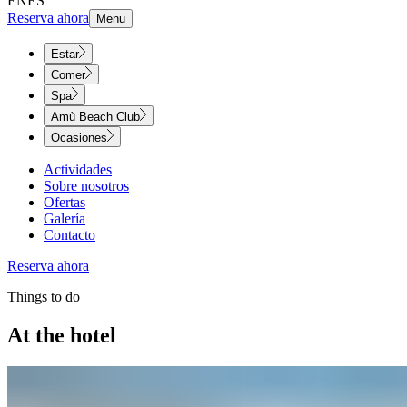
EN
ES
Reserva ahora
Menu
Estar
Comer
Spa
Amù Beach Club
Ocasiones
Actividades
Sobre nosotros
Ofertas
Galería
Contacto
Reserva ahora
Things to do​​​​‌ ‍ ​‍​‍‌‍ ‌ ​‍‌‍‍‌‌‍‌ ‌‍‍‌‌‍ ‍​‍​‍​ ‍‍​‍​‍‌ ​ ‌‍​‌‌‍ ‍‌‍‍‌‌ ‌​‌ ‍‌​‍ ‍‌‍‍‌‌‍ ​‍​‍​‍ ​​‍​‍‌‍‍​‌ ​‍‌‍‌‌‌‍‌‍​‍​‍​ ‍‍​‍​‍‌‍‍​‌ ‌​‌ ‌​‌ ​​‌ ​ ​ ‍‍​‍ ​‍ ‌‍ ​​‍ ‌‌‍​‌‌‍ ‍‌‍‌​​‍ ‌‌ ​‍​‍ ‌‌‍‍​‌‍ ‌ ‌​‌‍‌‌‌‍ ​‌ ​ ​‍ ‌‌ ​ ‌ ‌​‌ ‌‌‌‍‌​‌‍‍‌‌‍ ​‍ ‍‌ ‌‍‌‍‌‌‌ ​‍‌‍​ ‌‍‌‌‌‍ ​​‍ ‍‌‍​‌‌ ​​‌ ​​​‍ ‌‍‍‌‌‍ ‍‌ ‌​‌‍‌‌‌‍ ‍‌ ‌​​‍ ‌‍‌‌‌‍‌​‌‍‍‌‌ ‌​​‍ ‌‍ ‌‌‍ ‌‍‌​‌‍‌‌​ ‌‌ ​​‌ ​‍‌‍‌‌‌ ​ ‌‍‌‌‌‍ ‍‌ ‌​‌‍​‌‌ ‌​‌‍‍‌‌‍ ‌‍ ‍​ ‍ ‌‍‍‌‌‍‌​​ ‌‌‍​‌​ ​‍‌‍‌‌​ ‍‌​ ‍‌​ ​‍​ ‌ ​ ​ ​‍ ‌​ ‌​‌‍‌‍‌‍​‌​ ‍‌​‍ ‌​ ‌​​ ‌ ‌‍​ ​ ‌ ​‍ ‌​ ‍‌‌‍​‌​ ‍​​ ​‌​‍ ‌​ ‍​‌‍​‌​ ‍​​ ​​‌‍‌‍​ ‍​​ ‍​​ ‌‍​ ‌‍​ ‌‍​ ​‍‌‍​‌​ ‍ ‌ ‌​‌ ‍‌‌ ​​‌‍‌‌​ ‌‌‍‍​‌‍ ‌ ‌​‌‍‌‌‌‍ ​‌‌​ ‌‍‍‌‌ ‌​‌‍‌‌‌‌​​‌‍​‌‌‍‌ ‌‍‌‌​ ‍ ‌ ​​‌‍​‌‌ ‌​‌‍‍​​ ‌‌ ​​‌‍​‌‌‍‌ ‌‍‌‌‌​​‍‌ ‌‌‌‍‍‌‌‍ ​‌‍‌​‌‍‌‌‌ ​‍​‍‌‌​ ‌‌‌​​‍‌‌ ‌‍‍ ‌‍‌‌‌ ‍‌​‍‌‌​ ​ ‌​‌​​‍‌‌​ ​ ‌​‌​​‍‌‌​ ​‍​ ​‍​ ​‍‌‍​‍​ ‍​‌‍​‍​ ‍​​ ‍​​ ‌​‌‍‌​​ ​ ‌‍‌​​ ​ ‌‍‌‌​‍‌‌​ ​‍​ ​‍​‍‌‌​ ‌‌‌​‌​​‍ ‍‌ ​ ‌ ‌‌‌‍​‍‌‍‍​‌‍‌‌‌‍​‌‌‍‌​‌‍‍‌‌‍ ‍‌‍‌ ​ ‌‍​‍‌‍​‌‌ ​ ‌‍‌‌‌‌‌‌‌ ​‍‌‍ ​​ ‌‌‍‍​‌ ‌​‌ ‌​‌ ​​‌ ​ ​‍‌‌​ ​ ‌​​‌​‍‌‌​ ​‍‌​‌‍​‍‌‌​ ​‍‌​‌‍‌‍ ​​‍ ‌‌‍​‌‌‍ ‍‌‍‌​​‍ ‌‌ ​‍​‍ ‌‌‍‍​‌‍ ‌ ‌​‌‍‌‌‌‍ ​‌ ​ ​‍ ‌‌ ​ ‌ ‌​‌ ‌‌‌‍‌​‌‍‍‌‌‍ ​‍ ‍‌ ‌‍‌‍‌‌‌ ​‍‌‍​ ‌‍‌‌‌‍ ​​‍ ‍‌‍​‌‌ ​​‌ ​​​‍‌‍‌‍‍‌‌‍‌​​ ‌‌‍​‌​ ​‍‌‍‌‌​ ‍‌​ ‍‌​ ​‍​ ‌ ​ ​ ​‍ ‌​ ‌​‌‍‌‍‌‍​‌​ ‍‌​‍ ‌​ ‌​​ ‌ ‌‍​ ​ ‌ ​‍ ‌​ ‍‌‌‍​‌​ ‍​​ ​‌​‍ ‌​ ‍​‌‍​‌​ ‍​​ ​​‌‍‌‍​ ‍​​ ‍​​ ‌‍​ ‌‍​ ‌‍​ ​‍‌‍​‌​‍‌‍‌ ‌​‌ ‍‌‌ ​​‌‍‌‌​ ‌‌‍‍​‌‍ ‌ ‌​‌‍‌‌‌‍ ​‌‌​ ‌‍‍‌‌ ‌​‌‍‌‌‌‌​​‌‍​‌‌‍‌ ‌‍‌‌​‍‌‍‌ ​​‌‍​‌‌ ‌​‌‍‍​​ ‌‌ ​​‌‍​‌‌‍‌ ‌‍‌‌‌​​‍‌ ‌‌‌‍‍‌‌‍ ​‌‍‌​‌‍‌‌‌ ​‍​‍‌‌​ ‌‌‌​​‍‌‌ ‌‍‍ ‌‍‌‌‌ ‍‌​‍‌‌​ ​ ‌​‌​​‍‌‌​ ​ ‌​‌​​‍‌‌​ ​‍​ ​‍​ ​‍‌‍​‍​ ‍​‌‍​‍​ ‍​​ ‍​​ ‌​‌‍‌​​ ​ ‌‍‌​​ ​ ‌‍‌‌​‍‌‌​ ​‍​ ​‍​‍‌‌​ ‌‌‌​‌​​‍ ‍‌ ​ ‌ ‌‌‌‍​‍‌‍‍​‌‍‌‌‌‍​‌‌‍‌​‌‍‍‌‌‍ ‍‌‍‌ ​‍‌‍‌ ​​‌‍‌‌‌ ​‍‌ ​ ‌ ​​‌‍‌‌‌‍​ ‌ ‌​‌‍‍‌‌ ‌‍‌‍‌‌​ ‌‌ ​​‌ ‌‌‌‍​‍‌‍ ​‌‍‍‌‌ ​ ‌‍‍​‌‍‌‌‌‍‌​​‍​‍‌ ‌
At the hotel​​​​‌ ‍ ​‍​‍‌‍ ‌ ​‍‌‍‍‌‌‍‌ ‌‍‍‌‌‍ ‍​‍​‍​ ‍‍​‍​‍‌ ​ ‌‍​‌‌‍ ‍‌‍‍‌‌ ‌​‌ ‍‌​‍ ‍‌‍‍‌‌‍ ​‍​‍​‍ ​​‍​‍‌‍‍​‌ ​‍‌‍‌‌‌‍‌‍​‍​‍​ ‍‍​‍​‍‌‍‍​‌ ‌​‌ ‌​‌ ​​‌ ​ ​ ‍‍​‍ ​‍ ‌‍ ​​‍ ‌‌‍​‌‌‍ ‍‌‍‌​​‍ ‌‌ ​‍​‍ ‌‌‍‍​‌‍ ‌ ‌​‌‍‌‌‌‍ ​‌ ​ ​‍ ‌‌ ​ ‌ ‌​‌ ‌‌‌‍‌​‌‍‍‌‌‍ ​‍ ‍‌ ‌‍‌‍‌‌‌ ​‍‌‍​ ‌‍‌‌‌‍ ​​‍ ‍‌‍​‌‌ ​​‌ ​​​‍ ‌‍‍‌‌‍ ‍‌ ‌​‌‍‌‌‌‍ ‍‌ ‌​​‍ ‌‍‌‌‌‍‌​‌‍‍‌‌ ‌​​‍ ‌‍ ‌‌‍ ‌‍‌​‌‍‌‌​ ‌‌ ​​‌ ​‍‌‍‌‌‌ ​ ‌‍‌‌‌‍ ‍‌ ‌​‌‍​‌‌ ‌​‌‍‍‌‌‍ ‌‍ ‍​ ‍ ‌‍‍‌‌‍‌​​ ‌‌‍​‌​ ​‍‌‍‌‌​ ‍‌​ ‍‌​ ​‍​ ‌ ​ ​ ​‍ ‌​ ‌​‌‍‌‍‌‍​‌​ ‍‌​‍ ‌​ ‌​​ ‌ ‌‍​ ​ ‌ ​‍ ‌​ ‍‌‌‍​‌​ ‍​​ ​‌​‍ ‌​ ‍​‌‍​‌​ ‍​​ ​​‌‍‌‍​ ‍​​ ‍​​ ‌‍​ ‌‍​ ‌‍​ ​‍‌‍​‌​ ‍ ‌ ‌​‌ ‍‌‌ ​​‌‍‌‌​ ‌‌‍‍​‌‍ ‌ ‌​‌‍‌‌‌‍ ​‌‌​ ‌‍‍‌‌ ‌​‌‍‌‌‌‌​​‌‍​‌‌‍‌ ‌‍‌‌​ ‍ ‌ ​​‌‍​‌‌ ‌​‌‍‍​​ ‌‌ ​​‌‍​‌‌‍‌ ‌‍‌‌‌​​‍‌ ‌‌‌‍‍‌‌‍ ​‌‍‌​‌‍‌‌‌ ​‍​‍‌‌​ ‌‌‌​​‍‌‌ ‌‍‍ ‌‍‌‌‌ ‍‌​‍‌‌​ ​ ‌​‌​​‍‌‌​ ​ ‌​‌​​‍‌‌​ ​‍​ ​‍​ ​‍‌‍​‍​ ‍​‌‍​‍​ ‍​​ ‍​​ ‌​‌‍‌​​ ​ ‌‍‌​​ ​ ‌‍‌‌​‍‌‌​ ​‍​ ​‍​‍‌‌​ ‌‌‌​‌​​‍ ‍‌‍‍​‌‍‌‌‌‍​‌‌‍‌​‌‍‍‌‌‍ ‍‌‍‌ ​ ‌‍​‍‌‍​‌‌ ​ ‌‍‌‌‌‌‌‌‌ ​‍‌‍ ​​ ‌‌‍‍​‌ ‌​‌ ‌​‌ ​​‌ ​ ​‍‌‌​ ​ ‌​​‌​‍‌‌​ ​‍‌​‌‍​‍‌‌​ ​‍‌​‌‍‌‍ ​​‍ ‌‌‍​‌‌‍ ‍‌‍‌​​‍ ‌‌ ​‍​‍ ‌‌‍‍​‌‍ ‌ ‌​‌‍‌‌‌‍ ​‌ ​ ​‍ ‌‌ ​ ‌ ‌​‌ ‌‌‌‍‌​‌‍‍‌‌‍ ​‍ ‍‌ ‌‍‌‍‌‌‌ ​‍‌‍​ ‌‍‌‌‌‍ ​​‍ ‍‌‍​‌‌ ​​‌ ​​​‍‌‍‌‍‍‌‌‍‌​​ ‌‌‍​‌​ ​‍‌‍‌‌​ ‍‌​ ‍‌​ ​‍​ ‌ ​ ​ ​‍ ‌​ ‌​‌‍‌‍‌‍​‌​ ‍‌​‍ ‌​ ‌​​ ‌ ‌‍​ ​ ‌ ​‍ ‌​ ‍‌‌‍​‌​ ‍​​ ​‌​‍ ‌​ ‍​‌‍​‌​ ‍​​ ​​‌‍‌‍​ ‍​​ ‍​​ ‌‍​ ‌‍​ ‌‍​ ​‍‌‍​‌​‍‌‍‌ ‌​‌ ‍‌‌ ​​‌‍‌‌​ ‌‌‍‍​‌‍ ‌ ‌​‌‍‌‌‌‍ ​‌‌​ ‌‍‍‌‌ ‌​‌‍‌‌‌‌​​‌‍​‌‌‍‌ ‌‍‌‌​‍‌‍‌ ​​‌‍​‌‌ ‌​‌‍‍​​ ‌‌ ​​‌‍​‌‌‍‌ ‌‍‌‌‌​​‍‌ ‌‌‌‍‍‌‌‍ ​‌‍‌​‌‍‌‌‌ ​‍​‍‌‌​ ‌‌‌​​‍‌‌ ‌‍‍ ‌‍‌‌‌ ‍‌​‍‌‌​ ​ ‌​‌​​‍‌‌​ ​ ‌​‌​​‍‌‌​ ​‍​ ​‍​ ​‍‌‍​‍​ ‍​‌‍​‍​ ‍​​ ‍​​ ‌​‌‍‌​​ ​ ‌‍‌​​ ​ ‌‍‌‌​‍‌‌​ ​‍​ ​‍​‍‌‌​ ‌‌‌​‌​​‍ ‍‌‍‍​‌‍‌‌‌‍​‌‌‍‌​‌‍‍‌‌‍ ‍‌‍‌ ​‍‌‍‌ ​​‌‍‌‌‌ ​‍‌ ​ ‌ ​​‌‍‌‌‌‍​ ‌ ‌​‌‍‍‌‌ ‌‍‌‍‌‌​ ‌‌ ​​‌ ‌‌‌‍​‍‌‍ ​‌‍‍‌‌ ​ ‌‍‍​‌‍‌‌‌‍‌​​‍​‍‌ ‌