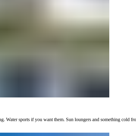
‌​‍‌‌​ ​ ‌​‌​​‍‌‌​ ​ ‌​‌​​‍‌‌​ ​‍​ ​‍‌‍​ ‌‍‌‍​ ‌‌‌‍‌‍​ ‍‌‌‍‌​​ ‌​‌‍‌​​ ‌​​ ​​​ ​‍‌‍‌‍​‍‌‌​ ​‍​ ​‍​‍‌‌​ ‌‌‌​‌​​‍ ‍‌‍​‍‌‍ ‌‍‌​‌ ‍‌​‍‌‍‌ ​​‌‍‌‌‌ ​‍‌ ​ ‌ ​​‌‍‌‌‌‍​ ‌ ‌​‌‍‍‌‌ ‌‍‌‍‌‌​ ‌‌ ​​‌ ‌‌‌‍​‍‌‍ ​‌‍‍‌‌ ​ ‌‍‍​‌‍‌‌‌‍‌​​‍​‍‌ ‌​​​​‌ ‍ ​‍​‍‌‍ ‌ ​‍‌‍‍‌‌‍‌ ‌‍‍‌‌‍ ‍​‍​‍​ ‍‍​‍​‍‌ ​ ‌‍​‌‌‍ ‍‌‍‍‌‌ ‌​‌ ‍‌​‍ ‍‌‍‍‌‌‍ ​‍​‍​‍ ​​‍​‍‌‍‍​‌ ​‍‌‍‌‌‌‍‌‍​‍​‍​ ‍‍​‍​‍‌‍‍​‌ ‌​‌ ‌​‌ ​​‌ ​ ​ ‍‍​‍ ​‍ ‌‍ ​​‍ ‌‌‍​‌‌‍ ‍‌‍‌​​‍ ‌‌ ​‍​‍ ‌‌‍‍​‌‍ ‌ ‌​‌‍‌‌‌‍ ​‌ ​ ​‍ ‌‌ ​ ‌ ‌​‌ ‌‌‌‍‌​‌‍‍‌‌‍ ​‍ ‍‌ ‌‍‌‍‌‌‌ ​‍‌‍​ ‌‍‌‌‌‍ ​​‍ ‍‌‍​‌‌ ​​‌ ​​​‍ ‌‍‍‌‌‍ ‍‌ ‌​‌‍‌‌‌‍ ‍‌ ‌​​‍ ‌‍‌‌‌‍‌​‌‍‍‌‌ ‌​​‍ ‌‍ ‌‌‍ ‌‍‌​‌‍‌‌​ ‌‌ ​​‌ ​‍‌‍‌‌‌ ​ ‌‍‌‌‌‍ ‍‌ ‌​‌‍​‌‌ ‌​‌‍‍‌‌‍ ‌‍ ‍​ ‍ ‌‍‍‌‌‍‌​​ ‌‌‍​‌​ ​‍‌‍‌‌​ ‍‌​ ‍‌​ ​‍​ ‌ ​ ​ ​‍ ‌​ ‌​‌‍‌‍‌‍​‌​ ‍‌​‍ ‌​ ‌​​ ‌ ‌‍​ ​ ‌ ​‍ ‌​ ‍‌‌‍​‌​ ‍​​ ​‌​‍ ‌​ ‍​‌‍​‌​ ‍​​ ​​‌‍‌‍​ ‍​​ ‍​​ ‌‍​ ‌‍​ ‌‍​ ​‍‌‍​‌​ ‍ ‌ ‌​‌ ‍‌‌ ​​‌‍‌‌​ ‌‌‍‍​‌‍ ‌ ‌​‌‍‌‌‌‍ ​‌‌​ ‌‍‍‌‌ ‌​‌‍‌‌‌‌​​‌‍​‌‌‍‌ ‌‍‌‌​ ‍ ‌ ​​‌‍​‌‌ ‌​‌‍‍​​ ‌‌ ​​‌‍​‌‌‍‌ ‌‍‌‌‌​​‍‌ ‌‌‌‍‍‌‌‍ ​‌‍‌​‌‍‌‌‌ ​‍​‍‌‌​ ‌‌‌​​‍‌‌ ‌‍‍ ‌‍‌‌‌ ‍‌​‍‌‌​ ​ ‌​‌​​‍‌‌​ ​ ‌​‌​​‍‌‌​ ​‍​ ​‍​ ‍‌‌‍‌‍​ ‌​‌‍‌‌​ ‌‌​ ‍​​ ​‌​ ​‌​ ‍​​ ‌​​ ‌ ‌‍‌‌​‍‌‌​ ​‍​ ​‍​‍‌‌​ ‌‌‌​‌​​‍ ‍‌‍​ ‌‍ ‌‍ ‍‌ ‌​‌‍‌‌‌‍ ‍‌ ‌​​‍‌‌​ ‌‌‌​​‍‌‌ ‌‍‍ ‌‍‌‌‌ ‍‌​‍‌‌​ ​ ‌​‌​​‍‌‌​ ​ ‌​‌​​‍‌‌​ ​‍​ ​‍​ ​ ‌‍‌​‌‍‌‍‌‍‌​​ ​​​ ‍‌‌‍​‌​ ‍‌​ ​‌​ ​​​ ​​‌‍‌​​‍‌‌​ ​‍​ ​‍​‍‌‌​ ‌‌‌​‌​​‍ ‍‌‍‌‌‌ ‍​‌‍​ ‌‍‌‌‌ ​‍‌ ​​‌ ‌​​ ‌‍​‍‌‍​‌‌ ​ ‌‍‌‌‌‌‌‌‌ ​‍‌‍ ​​ ‌‌‍‍​‌ ‌​‌ ‌​‌ ​​‌ ​ ​‍‌‌​ ​ ‌​​‌​‍‌‌​ ​‍‌​‌‍​‍‌‌​ ​‍‌​‌‍‌‍ ​​‍ ‌‌‍​‌‌‍ ‍‌‍‌​​‍ ‌‌ ​‍​‍ ‌‌‍‍​‌‍ ‌ ‌​‌‍‌‌‌‍ ​‌ ​ ​‍ ‌‌ ​ ‌ ‌​‌ ‌‌‌‍‌​‌‍‍‌‌‍ ​‍ ‍‌ ‌‍‌‍‌‌‌ ​‍‌‍​ ‌‍‌‌‌‍ ​​‍ ‍‌‍​‌‌ ​​‌ ​​​‍‌‍‌‍‍‌‌‍‌​​ ‌‌‍​‌​ ​‍‌‍‌‌​ ‍‌​ ‍‌​ ​‍​ ‌ ​ ​ ​‍ ‌​ ‌​‌‍‌‍‌‍​‌​ ‍‌​‍ ‌​ ‌​​ ‌ ‌‍​ ​ ‌ ​‍ ‌​ ‍‌‌‍​‌​ ‍​​ ​‌​‍ ‌​ ‍​‌‍​‌