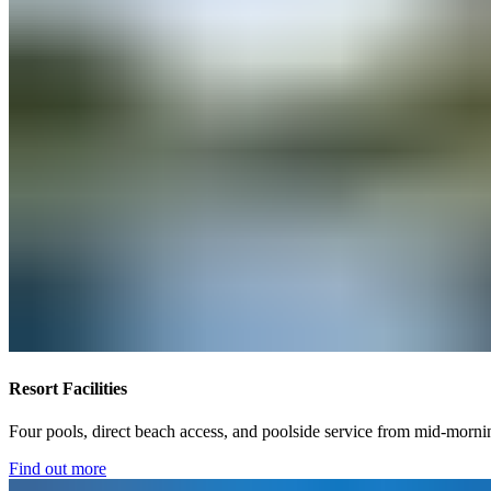
Resort Facilities​​​​‌ ‍ ​‍​‍‌‍ ‌ ​‍‌‍‍‌‌‍‌ ‌‍‍‌‌‍ ‍​‍​‍​ ‍‍​‍​‍‌ ​ ‌‍​‌‌‍ ‍‌‍‍‌‌ ‌​‌ ‍‌​‍ ‍‌‍‍‌‌‍ ​‍​‍​‍ ​​‍​‍‌‍‍​‌ ​‍‌‍‌‌‌‍‌‍​‍​‍​ ‍‍​‍​‍‌‍‍​‌ ‌​‌ ‌​‌ ​​‌ ​ ​ ‍‍​‍ ​‍ ‌‍ ​​‍ ‌‌‍​‌‌‍ ‍‌‍‌​​‍ ‌‌ ​‍​‍ ‌‌‍‍​‌‍ ‌ ‌​‌‍‌‌‌‍ ​‌ ​ ​‍ ‌‌ ​ ‌ ‌​‌ ‌‌‌‍‌​‌‍‍‌‌‍ ​‍ ‍‌ ‌‍‌‍‌‌‌ ​‍‌‍​ ‌‍‌‌‌‍ ​​‍ ‍‌‍​‌‌ ​​‌ ​​​‍ ‌‍‍‌‌‍ ‍‌ ‌​‌‍‌‌‌‍ ‍‌ ‌​​‍ ‌‍‌‌‌‍‌​‌‍‍‌‌ ‌​​‍ ‌‍ ‌‌‍ ‌‍‌​‌‍‌‌​ ‌‌ ​​‌ ​‍‌‍‌‌‌ ​ ‌‍‌‌‌‍ ‍‌ ‌​‌‍​‌‌ ‌​‌‍‍‌‌‍ ‌‍ ‍​ ‍ ‌‍‍‌‌‍‌​​ ‌‌‍​‌​ ​‍‌‍‌‌​ ‍‌​ ‍‌​ ​‍​ ‌ ​ ​ ​‍ ‌​ ‌​‌‍‌‍‌‍​‌​ ‍‌​‍ ‌​ ‌​​ ‌ ‌‍​ ​ ‌ ​‍ ‌​ ‍‌‌‍​‌​ ‍​​ ​‌​‍ ‌​ ‍​‌‍​‌​ ‍​​ ​​‌‍‌‍​ ‍​​ ‍​​ ‌‍​ ‌‍​ ‌‍​ ​‍‌‍​‌​ ‍ ‌ ‌​‌ ‍‌‌ ​​‌‍‌‌​ ‌‌‍‍​‌‍ ‌ ‌​‌‍‌‌‌‍ ​‌‌​ ‌‍‍‌‌ ‌​‌‍‌‌‌‌​​‌‍​‌‌‍‌ ‌‍‌‌​ ‍ ‌ ​​‌‍​‌‌ ‌​‌‍‍​​ ‌‌ ​​‌‍​‌‌‍‌ ‌‍‌‌‌​​‍‌ ‌‌‌‍‍‌‌‍ ​‌‍‌​‌‍‌‌‌ ​‍​‍‌‌​ ‌‌‌​​‍‌‌ ‌‍‍ ‌‍‌‌‌ ‍‌​‍‌‌​ ​ ‌​‌​​‍‌‌​ ​ ‌​‌​​‍‌‌​ ​‍​ ​‍​ ‍‌‌‍‌‍​ ‌​‌‍‌‌​ ‌‌​ ‍​​ ​‌​ ​‌​ ‍​​ ‌​​ ‌ ‌‍‌‌​‍‌‌​ ​‍​ ​‍​‍‌‌​ ‌‌‌​‌​​‍ ‍‌‍​ ‌‍ ‌‍ ‍‌ ‌​‌‍‌‌‌‍ ‍‌ ‌​​‍‌‌​ ‌‌‌​​‍‌‌ ‌‍‍ ‌‍‌‌‌ ‍‌​‍‌‌​ ​ ‌​‌​​‍‌‌​ ​ ‌​‌​​‍‌‌​ ​‍​ ​‍​ ​ ‌‍‌​‌‍‌‍‌‍‌​​ ​​​ ‍‌‌‍​‌​ ‍‌​ ​‌​ ​​​ ​​‌‍‌​​‍‌‌​ ​‍​ ​‍​‍‌‌​ ‌‌‌​‌​​‍ ‍‌ ‌​‌‍‍‌‌ ‌​‌‍ ​‌‍‌‌​ ‌‍​‍‌‍​‌‌ ​ ‌‍‌‌‌‌‌‌‌ ​‍‌‍ ​​ ‌‌‍‍​‌ ‌​‌ ‌​‌ ​​‌ ​ ​‍‌‌​ ​ ‌​​‌​‍‌‌​ ​‍‌​‌‍​‍‌‌​ ​‍‌​‌‍‌‍ ​​‍ ‌‌‍​‌‌‍ ‍‌‍‌​​‍ ‌‌ ​‍​‍ ‌‌‍‍​‌‍ ‌ ‌​‌‍‌‌‌‍ ​‌ ​ ​‍ ‌‌ ​ ‌ ‌​‌ ‌‌‌‍‌​‌‍‍‌‌‍ ​‍ ‍‌ ‌‍‌‍‌‌‌ ​‍‌‍​ ‌‍‌‌‌‍ ​​‍ ‍‌‍​‌‌ ​​‌ ​​​‍‌‍‌‍‍‌‌‍‌​​ ‌‌‍​‌​ ​‍‌‍‌‌​ ‍‌​ ‍‌​ ​‍​ ‌ ​ ​ ​‍ ‌​ ‌​‌‍‌‍‌‍​‌​ ‍‌​‍ ‌​ ‌​​ ‌ ‌‍​ ​ ‌ ​‍ ‌​ ‍‌‌‍​‌​ ‍​​ ​‌​‍ ‌​ ‍​‌‍​‌​ ‍​​ ​​‌‍‌‍​ ‍​​ ‍​​ ‌‍​ ‌‍​ ‌‍​ ​‍‌‍​‌​‍‌‍‌ ‌​‌ ‍‌‌ ​​‌‍‌‌​ ‌‌‍‍​‌‍ ‌ ‌​‌‍‌‌‌‍ ​‌‌​ ‌‍‍‌‌ ‌​‌‍‌‌‌‌​​‌‍​‌‌‍‌ ‌‍‌‌​‍‌‍‌ ​​‌‍​‌‌ ‌​‌‍‍​​ ‌‌ ​​‌‍​‌‌‍‌ ‌‍‌‌‌​​‍‌ ‌‌‌‍‍‌‌‍ ​‌‍‌​‌‍‌‌‌ ​‍​‍‌‌​ ‌‌‌​​‍‌‌ ‌‍‍ ‌‍‌‌‌ ‍‌​‍‌‌​ ​ ‌​‌​​‍‌‌​ ​ ‌​‌​​‍‌‌​ ​‍​ ​‍​ ‍‌‌‍‌‍​ ‌​‌‍‌‌​ ‌‌​ ‍​​ ​‌​ ​‌​ ‍​​ ‌​​ ‌ ‌‍‌‌​‍‌‌​ ​‍​ ​‍​‍‌‌​ ‌‌‌​‌​​‍ ‍‌‍​ ‌‍ ‌‍ ‍‌ ‌​‌‍‌‌‌‍ ‍‌ ‌​​‍‌‌​ ‌‌‌​​‍‌‌ ‌‍‍ ‌‍‌‌‌ ‍‌​‍‌‌​ ​ ‌​‌​​‍‌‌​ ​ ‌​‌​​‍‌‌​ ​‍​ ​‍​ ​ ‌‍‌​‌‍‌‍‌‍‌​​ ​​​ ‍‌‌‍​‌​ ‍‌​ ​‌​ ​​​ ​​‌‍‌​​‍‌‌​ ​‍​ ​‍​‍‌‌​ ‌‌‌​‌​​‍ ‍‌ ‌​‌‍‍‌‌ ‌​‌‍ ​‌‍‌‌​‍‌‍‌ ​​‌‍‌‌‌ ​‍‌ ​ ‌ ​​‌‍‌‌‌‍​ ‌ ‌​‌‍‍‌‌ ‌‍‌‍‌‌​ ‌‌ ​​‌ ‌‌‌‍​‍‌‍ ​‌‍‍‌‌ ​ ‌‍‍​‌‍‌‌‌‍‌​​‍​‍‌ ‌
Four pools, direct beach access, and poolside service from mid-morning. Water sports if you want them. Sun loungers and something cold from the pool bar if you don't.​​​​‌ ‍ ​‍​‍‌‍ ‌ ​‍‌‍‍‌‌‍‌ ‌‍‍‌‌‍ ‍​‍​‍​ ‍‍​‍​‍‌ ​ ‌‍​‌‌‍ ‍‌‍‍‌‌ ‌​‌ ‍‌​‍ ‍‌‍‍‌‌‍ ​‍​‍​‍ ​​‍​‍‌‍‍​‌ ​‍‌‍‌‌‌‍‌‍​‍​‍​ ‍‍​‍​‍‌‍‍​‌ ‌​‌ ‌​‌ ​​‌ ​ ​ ‍‍​‍ ​‍ ‌‍ ​​‍ ‌‌‍​‌‌‍ ‍‌‍‌​​‍ ‌‌ ​‍​‍ ‌‌‍‍​‌‍ ‌ ‌​‌‍‌‌‌‍ ​‌ ​ ​‍ ‌‌ ​ ‌ ‌​‌ ‌‌‌‍‌​‌‍‍‌‌‍ ​‍ ‍‌ ‌‍‌‍‌‌‌ ​‍‌‍​ ‌‍‌‌‌‍ ​​‍ ‍‌‍​‌‌ ​​‌ ​​​‍ ‌‍‍‌‌‍ ‍‌ ‌​‌‍‌‌‌‍ ‍‌ ‌​​‍ ‌‍‌‌‌‍‌​‌‍‍‌‌ ‌​​‍ ‌‍ ‌‌‍ ‌‍‌​‌‍‌‌​ ‌‌ ​​‌ ​‍‌‍‌‌‌ ​ ‌‍‌‌‌‍ ‍‌ ‌​‌‍​‌‌ ‌​‌‍‍‌‌‍ ‌‍ ‍​ ‍ ‌‍‍‌‌‍‌​​ ‌‌‍​‌​ ​‍‌‍‌‌​ ‍‌​ ‍‌​ ​‍​ ‌ ​ ​ ​‍ ‌​ ‌​‌‍‌‍‌‍​‌​ ‍‌​‍ ‌​ ‌​​ ‌ ‌‍​ ​ ‌ ​‍ ‌​ ‍‌‌‍​‌​ ‍​​ ​‌​‍ ‌​ ‍​‌‍​‌​ ‍​​ ​​‌‍‌‍​ ‍​​ ‍​​ ‌‍​ ‌‍​ ‌‍​ ​‍‌‍​‌​ ‍ ‌ ‌​‌ ‍‌‌ ​​‌‍‌‌​ ‌‌‍‍​‌‍ ‌ ‌​‌‍‌‌‌‍ ​‌‌​ ‌‍‍‌‌ ‌​‌‍‌‌‌‌​​‌‍​‌‌‍‌ ‌‍‌‌​ ‍ ‌ ​​‌‍​‌‌ ‌​‌‍‍​​ ‌‌ ​​‌‍​‌‌‍‌ ‌‍‌‌‌​​‍‌ ‌‌‌‍‍‌‌‍ ​‌‍‌​‌‍‌‌‌ ​‍​‍‌‌​ ‌‌‌​​‍‌‌ ‌‍‍ ‌‍‌‌‌ ‍‌​‍‌‌​ ​ ‌​‌​​‍‌‌​ ​ ‌​‌​​‍‌‌​ ​‍​ ​‍‌‍​ ‌‍‌‍​ ‌‌‌‍‌‍​ ‍‌‌‍‌​​ ‌​‌‍‌​​ ‌​​ ​​​ ​‍‌‍‌‍​‍‌‌​ ​‍​ ​‍​‍‌‌​ ‌‌‌​‌​​‍ ‍‌‍​‍‌‍ ‌‍‌​‌ ‍‌​ ‌‍​‍‌‍​‌‌ ​ ‌‍‌‌‌‌‌‌‌ ​‍‌‍ ​​ ‌‌‍‍​‌ ‌​‌ ‌​‌ ​​‌ ​ ​‍‌‌​ ​ ‌​​‌​‍‌‌​ ​‍‌​‌‍​‍‌‌​ ​‍‌​‌‍‌‍ ​​‍ ‌‌‍​‌‌‍ ‍‌‍‌​​‍ ‌‌ ​‍​‍ ‌‌‍‍​‌‍ ‌ ‌​‌‍‌‌‌‍ ​‌ ​ ​‍ ‌‌ ​ ‌ ‌​‌ ‌‌‌‍‌​‌‍‍‌‌‍ ​‍ ‍‌ ‌‍‌‍‌‌‌ ​‍‌‍​ ‌‍‌‌‌‍ ​​‍ ‍‌‍​‌‌ ​​‌ ​​​‍‌‍‌‍‍‌‌‍‌​​ ‌‌‍​‌​ ​‍‌‍‌‌​ ‍‌​ ‍‌​ ​‍​ ‌ ​ ​ ​‍ ‌​ ‌​‌‍‌‍‌‍​‌​ ‍‌​‍ ‌​ ‌​​ ‌ ‌‍​ ​ ‌ ​‍ ‌​ ‍‌‌‍​‌​ ‍​​ ​‌​‍ ‌​ ‍​‌‍​‌​ ‍​​ ​​‌‍‌‍​ ‍​​ ‍​​ ‌‍​ ‌‍​ ‌‍​ ​‍‌‍​‌​‍‌‍‌ ‌​‌ ‍‌‌ ​​‌‍‌‌​ ‌‌‍‍​‌‍ ‌ ‌​‌‍‌‌‌‍ ​‌‌​ ‌‍‍‌‌ ‌​‌‍‌‌‌‌​​‌‍​‌‌‍‌ ‌‍‌‌​‍‌‍‌ ​​‌‍​‌‌ ‌​‌‍‍​​ ‌‌ ​​‌‍​‌‌‍‌ ‌‍‌‌‌​​‍‌ ‌‌‌‍‍‌‌‍ ​‌‍‌​‌‍‌‌‌ ​‍​‍‌‌​ ‌‌‌​​‍‌‌ ‌‍‍ ‌‍‌‌‌ ‍
Find out more​​​​‌ ‍ ​‍​‍‌‍ ‌ ​‍‌‍‍‌‌‍‌ ‌‍‍‌‌‍ ‍​‍​‍​ ‍‍​‍​‍‌ ​ ‌‍​‌‌‍ ‍‌‍‍‌‌ ‌​‌ ‍‌​‍ ‍‌‍‍‌‌‍ ​‍​‍​‍ ​​‍​‍‌‍‍​‌ ​‍‌‍‌‌‌‍‌‍​‍​‍​ ‍‍​‍​‍‌‍‍​‌ ‌​‌ ‌​‌ ​​‌ ​ ​ ‍‍​‍ ​‍ ‌‍ ​​‍ ‌‌‍​‌‌‍ ‍‌‍‌​​‍ ‌‌ ​‍​‍ ‌‌‍‍​‌‍ ‌ ‌​‌‍‌‌‌‍ ​‌ ​ ​‍ ‌‌ ​ ‌ ‌​‌ ‌‌‌‍‌​‌‍‍‌‌‍ ​‍ ‍‌ ‌‍‌‍‌‌‌ ​‍‌‍​ ‌‍‌‌‌‍ ​​‍ ‍‌‍​‌‌ ​​‌ ​​​‍ ‌‍‍‌‌‍ ‍‌ ‌​‌‍‌‌‌‍ ‍‌ ‌​​‍ ‌‍‌‌‌‍‌​‌‍‍‌‌ ‌​​‍ ‌‍ ‌‌‍ ‌‍‌​‌‍‌‌​ ‌‌ ​​‌ ​‍‌‍‌‌‌ ​ ‌‍‌‌‌‍ ‍‌ ‌​‌‍​‌‌ ‌​‌‍‍‌‌‍ ‌‍ ‍​ ‍ ‌‍‍‌‌‍‌​​ ‌‌‍​‌​ ​‍‌‍‌‌​ ‍‌​ ‍‌​ ​‍​ ‌ ​ ​ ​‍ ‌​ ‌​‌‍‌‍‌‍​‌​ ‍‌​‍ ‌​ ‌​​ ‌ ‌‍​ ​ ‌ ​‍ ‌​ ‍‌‌‍​‌​ ‍​​ ​‌​‍ ‌​ ‍​‌‍​‌​ ‍​​ ​​‌‍‌‍​ ‍​​ ‍​​ ‌‍​ ‌‍​ ‌‍​ ​‍‌‍​‌​ ‍ ‌ ‌​‌ ‍‌‌ ​​‌‍‌‌​ ‌‌‍‍​‌‍ ‌ ‌​‌‍‌‌‌‍ ​‌‌​ ‌‍‍‌‌ ‌​‌‍‌‌‌‌​​‌‍​‌‌‍‌ ‌‍‌‌​ ‍ ‌ ​​‌‍​‌‌ ‌​‌‍‍​​ ‌‌ ​​‌‍​‌‌‍‌ ‌‍‌‌‌​​‍‌ ‌‌‌‍‍‌‌‍ ​‌‍‌​‌‍‌‌‌ ​‍​‍‌‌​ ‌‌‌​​‍‌‌ ‌‍‍ ‌‍‌‌‌ ‍‌​‍‌‌​ ​ ‌​‌​​‍‌‌​ ​ ‌​‌​​‍‌‌​ ​‍​ ​‍​ ‍‌‌‍‌‍​ ‌​‌‍‌‌​ ‌‌​ ‍​​ ​‌​ ​‌​ ‍​​ ‌​​ ‌ ‌‍‌‌​‍‌‌​ ​‍​ ​‍​‍‌‌​ ‌‌‌​‌​​‍ ‍‌‍​ ‌‍ ‌‍ ‍‌ ‌​‌‍‌‌‌‍ ‍‌ ‌​​‍‌‌​ ‌‌‌​​‍‌‌ ‌‍‍ ‌‍‌‌‌ ‍‌​‍‌‌​ ​ ‌​‌​​‍‌‌​ ​ ‌​‌​​‍‌‌​ ​‍​ ​‍​ ​ ‌‍‌​‌‍‌‍‌‍‌​​ ​​​ ‍‌‌‍​‌​ ‍‌​ ​‌​ ​​​ ​​‌‍‌​​‍‌‌​ ​‍​ ​‍​‍‌‌​ ‌‌‌​‌​​‍ ‍‌ ​​‌ ​‍‌‍‍‌‌‍ ‌‌‍​‌‌ ​‍‌ ‍‌‌​​ ‌ ‌​‌‍​‌​‍ ‍‌‍ ​‌‍​‌‌‍​‍‌‍‌‌‌‍ ​​ ‌‍​‍‌‍​‌‌ ​ ‌‍‌‌‌‌‌‌‌ ​‍‌‍ ​​ ‌‌‍‍​‌ ‌​‌ ‌​‌ ​​‌ ​ ​‍‌‌​ ​ ‌​​‌​‍‌‌​ ​‍‌​‌‍​‍‌‌​ ​‍‌​‌‍‌‍ ​​‍ ‌‌‍​‌‌‍ ‍‌‍‌​​‍ ‌‌ ​‍​‍ ‌‌‍‍​‌‍ ‌ ‌​‌‍‌‌‌‍ ​‌ ​ ​‍ ‌‌ ​ ‌ ‌​‌ ‌‌‌‍‌​‌‍‍‌‌‍ ​‍ ‍‌ ‌‍‌‍‌‌‌ ​‍‌‍​ ‌‍‌‌‌‍ ​​‍ ‍‌‍​‌‌ ​​‌ ​​​‍‌‍‌‍‍‌‌‍‌​​ ‌‌‍​‌​ ​‍‌‍‌‌​ ‍‌​ ‍‌​ ​‍​ ‌ ​ ​ ​‍ ‌​ ‌​‌‍‌‍‌‍​‌​ ‍‌​‍ ‌​ ‌​​ ‌ ‌‍​ ​ ‌ ​‍ ‌​ ‍‌‌‍​‌​ ‍​​ ​‌​‍ ‌​ ‍​‌‍​‌​ ‍​​ ​​‌‍‌‍​ ‍​​ ‍​​ ‌‍​ ‌‍​ ‌‍​ ​‍‌‍​‌​‍‌‍‌ ‌​‌ ‍‌‌ ​​‌‍‌‌​ ‌‌‍‍​‌‍ ‌ ‌​‌‍‌‌‌‍ ​‌‌​ ‌‍‍‌‌ ‌​‌‍‌‌‌‌​​‌‍​‌‌‍‌ ‌‍‌‌​‍‌‍‌ ​​‌‍​‌‌ ‌​‌‍‍​​ ‌‌ ​​‌‍​‌‌‍‌ ‌‍‌‌‌​​‍‌ ‌‌‌‍‍‌‌‍ ​‌‍‌​‌‍‌‌‌ ​‍​‍‌‌​ ‌‌‌​​‍‌‌ ‌‍‍ ‌‍‌‌‌ ‍‌​‍‌‌​ ​ ‌​‌​​‍‌‌​ ​ ‌​‌​​‍‌‌​ ​‍​ ​‍​ ‍‌‌‍‌‍​ ‌​‌‍‌‌​ ‌‌​ ‍​​ ​‌​ ​‌​ ‍​​ ‌​​ ‌ ‌‍‌‌​‍‌‌​ ​‍​ ​‍​‍‌‌​ ‌‌‌​‌​​‍ ‍‌‍​ ‌‍ ‌‍ ‍‌ ‌​‌‍‌‌‌‍ ‍‌ ‌​​‍‌‌​ ‌‌‌​​‍‌‌ ‌‍‍ ‌‍‌‌‌ ‍‌​‍‌‌​ ​ ‌​‌​​‍‌‌​ ​ ‌​‌​​‍‌‌​ ​‍​ ​‍​ ​ ‌‍‌​‌‍‌‍‌‍‌​​ ​​​ ‍‌‌‍​‌​ ‍‌​ ​‌​ ​​​ ​​‌‍‌​​‍‌‌​ ​‍​ ​‍​‍‌‌​ ‌‌‌​‌​​‍ ‍‌ ​​‌ ​‍‌‍‍‌‌‍ ‌‌‍​‌‌ ​‍‌ ‍‌‌​​ ‌ ‌​‌‍​‌​‍ ‍‌‍ ​‌‍​‌‌‍​‍‌‍‌‌‌‍ ​​‍‌‍‌ ​​‌‍‌‌‌ ​‍‌ ​ ‌ ​​‌‍‌‌‌‍​ ‌ ‌​‌‍‍‌‌ ‌‍‌‍‌‌​ ‌‌ ​​‌ ‌‌‌‍​‍‌‍ ​‌‍‍‌‌ ​ ‌‍‍​‌‍‌‌‌‍‌​​‍​‍‌ ‌