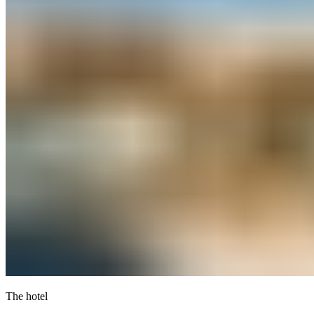
The hotel​​​​‌ ‍ ​‍​‍‌‍ ‌ ​‍‌‍‍‌‌‍‌ ‌‍‍‌‌‍ ‍​‍​‍​ ‍‍​‍​‍‌ ​ ‌‍​‌‌‍ ‍‌‍‍‌‌ ‌​‌ ‍‌​‍ ‍‌‍‍‌‌‍ ​‍​‍​‍ ​​‍​‍‌‍‍​‌ ​‍‌‍‌‌‌‍‌‍​‍​‍​ ‍‍​‍​‍‌‍‍​‌ ‌​‌ ‌​‌ ​​‌ ​ ​ ‍‍​‍ ​‍ ‌‍ ​​‍ ‌‌‍​‌‌‍ ‍‌‍‌​​‍ ‌‌ ​‍​‍ ‌‌‍‍​‌‍ ‌ ‌​‌‍‌‌‌‍ ​‌ ​ ​‍ ‌‌ ​ ‌ ‌​‌ ‌‌‌‍‌​‌‍‍‌‌‍ ​‍ ‍‌ ‌‍‌‍‌‌‌ ​‍‌‍​ ‌‍‌‌‌‍ ​​‍ ‍‌‍​‌‌ ​​‌ ​​​‍ ‌‍‍‌‌‍ ‍‌ ‌​‌‍‌‌‌‍ ‍‌ ‌​​‍ ‌‍‌‌‌‍‌​‌‍‍‌‌ ‌​​‍ ‌‍ ‌‌‍ ‌‍‌​‌‍‌‌​ ‌‌ ​​‌ ​‍‌‍‌‌‌ ​ ‌‍‌‌‌‍ ‍‌ ‌​‌‍​‌‌ ‌​‌‍‍‌‌‍ ‌‍ ‍​ ‍ ‌‍‍‌‌‍‌​​ ‌‌‍​‌​ ​‍‌‍‌‌​ ‍‌​ ‍‌​ ​‍​ ‌ ​ ​ ​‍ ‌​ ‌​‌‍‌‍‌‍​‌​ ‍‌​‍ ‌​ ‌​​ ‌ ‌‍​ ​ ‌ ​‍ ‌​ ‍‌‌‍​‌​ ‍​​ ​‌​‍ ‌​ ‍​‌‍​‌​ ‍​​ ​​‌‍‌‍​ ‍​​ ‍​​ ‌‍​ ‌‍​ ‌‍​ ​‍‌‍​‌​ ‍ ‌ ‌​‌ ‍‌‌ ​​‌‍‌‌​ ‌‌‍‍​‌‍ ‌ ‌​‌‍‌‌‌‍ ​‌‌​ ‌‍‍‌‌ ‌​‌‍‌‌‌‌​​‌‍​‌‌‍‌ ‌‍‌‌​ ‍ ‌ ​​‌‍​‌‌ ‌​‌‍‍​​ ‌‌ ​​‌‍​‌‌‍‌ ‌‍‌‌‌​​‍‌ ‌‌‌‍‍‌‌‍ ​‌‍‌​‌‍‌‌‌ ​‍​‍‌‌​ ‌‌‌​​‍‌‌ ‌‍‍ ‌‍‌‌‌ ‍‌​‍‌‌​ ​ ‌​‌​​‍‌‌​ ​ ‌​‌​​‍‌‌​ ​‍​ ​‍​ ​ ​ ​​‌‍​‌​ ​​‌‍​ ​ ​ ‌‍‌​‌‍​‍​ ‌​​ ‌‌​ ​ ​ ‌​​‍‌‌​ ​‍​ ​‍​‍‌‌​ ‌‌‌​‌​​‍ ‍‌ ​ ‌ ‌‌‌‍​‍‌‍‍​‌‍‌‌‌‍​‌‌‍‌​‌‍‍‌‌‍ ‍‌‍‌ ​ ‌‍​‍‌‍​‌‌ ​ ‌‍‌‌‌‌‌‌‌ ​‍‌‍ ​​ ‌‌‍‍​‌ ‌​‌ ‌​‌ ​​‌ ​ ​‍‌‌​ ​ ‌​​‌​‍‌‌​ ​‍‌​‌‍​‍‌‌​ ​‍‌​‌‍‌‍ ​​‍ ‌‌‍​‌‌‍ ‍‌‍‌​​‍ ‌‌ ​‍​‍ ‌‌‍‍​‌‍ ‌ ‌​‌‍‌‌‌‍ ​‌ ​ ​‍ ‌‌ ​ ‌ ‌​‌ ‌‌‌‍‌​‌‍‍‌‌‍ ​‍ ‍‌ ‌‍‌‍‌‌‌ ​‍‌‍​ ‌‍‌‌‌‍ ​​‍ ‍‌‍​‌‌ ​​‌ ​​​‍‌‍‌‍‍‌‌‍‌​​ ‌‌‍​‌​ ​‍‌‍‌‌​ ‍‌​ ‍‌​ ​‍​ ‌ ​ ​ ​‍ ‌​ ‌​‌‍‌‍‌‍​‌​ ‍‌​‍ ‌​ ‌​​ ‌ ‌‍​ ​ ‌ ​‍ ‌​ ‍‌‌‍​‌​ ‍​​ ​‌​‍ ‌​ ‍​‌‍​‌​ ‍​​ ​​‌‍‌‍​ ‍​​ ‍​​ ‌‍​ ‌‍​ ‌‍​ ​‍‌‍​‌​‍‌‍‌ ‌​‌ ‍‌‌ ​​‌‍‌‌​ ‌‌‍‍​‌‍ ‌ ‌​‌‍‌‌‌‍ ​‌‌​ ‌‍‍‌‌ ‌​‌‍‌‌‌‌​​‌‍​‌‌‍‌ ‌‍‌‌​‍‌‍‌ ​​‌‍​‌‌ ‌​‌‍‍​​ ‌‌ ​​‌‍​‌‌‍‌ ‌‍‌‌‌​​‍‌ ‌‌‌‍‍‌‌‍ ​‌‍‌​‌‍‌‌‌ ​‍​‍‌‌​ ‌‌‌​​‍‌‌ ‌‍‍ ‌‍‌‌‌ ‍‌​‍‌‌​ ​ ‌​‌​​‍‌‌​ ​ ‌​‌​​‍‌‌​ ​‍​ ​‍​ ​ ​ ​​‌‍​‌​ ​​‌‍​ ​ ​ ‌‍‌​‌‍​‍​ ‌​​ ‌‌​ ​ ​ ‌​​‍‌‌​ ​‍​ ​‍​‍‌‌​ ‌‌‌​‌​​‍ ‍‌ ​ ‌ ‌‌‌‍​‍‌‍‍​‌‍‌‌‌‍​‌‌‍‌​‌‍‍‌‌‍ ‍‌‍‌ ​‍‌‍‌ ​​‌‍‌‌‌ ​‍‌ ​ ‌ ​​‌‍‌‌‌‍​ ‌ ‌​‌‍‍‌‌ ‌‍‌‍‌‌​ ‌‌ ​​‌ ‌‌‌‍​‍‌‍ ​‌‍‍‌‌ ​ ‌‍‍​‌‍‌‌‌‍‌​​‍​‍‌ ‌