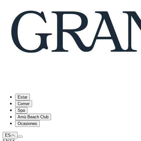
Estar
Comer
Spa
Amù Beach Club
Ocasiones
ES