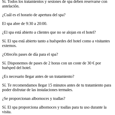
Sí. Todos los tratamientos y sesiones de spa deben reservarse con
antelación.​​​​‌ ‍ ​‍​‍‌‍ ‌ ​‍‌‍‍‌‌‍‌ ‌‍‍‌‌‍ ‍​‍​‍​ ‍‍​‍​‍‌ ​ ‌‍​‌‌‍ ‍‌‍‍‌‌ ‌​‌ ‍‌​‍ ‍‌‍‍‌‌‍ ​‍​‍​‍ ​​‍​‍‌‍‍​‌ ​‍‌‍‌‌‌‍‌‍​‍​‍​ ‍‍​‍​‍‌‍‍​‌ ‌​‌ ‌​‌ ​​‌ ​ ​ ‍‍​‍ ​‍ ‌‍ ​​‍ ‌‌‍​‌‌‍ ‍‌‍‌​​‍ ‌‌ ​‍​‍ ‌‌‍‍​‌‍ ‌ ‌​‌‍‌‌‌‍ ​‌ ​ ​‍ ‌‌ ​ ‌ ‌​‌ ‌‌‌‍‌​‌‍‍‌‌‍ ​‍ ‍‌ ‌‍‌‍‌‌‌ ​‍‌‍​ ‌‍‌‌‌‍ ​​‍ ‍‌‍​‌‌ ​​‌ ​​​‍ ‌‍‍‌‌‍ ‍‌ ‌​‌‍‌‌‌‍ ‍‌ ‌​​‍ ‌‍‌‌‌‍‌​‌‍‍‌‌ ‌​​‍ ‌‍ ‌‌‍ ‌‍‌​‌‍‌‌​ ‌‌ ​​‌ ​‍‌‍‌‌‌ ​ ‌‍‌‌‌‍ ‍‌ ‌​‌‍​‌‌ ‌​‌‍‍‌‌‍ ‌‍ ‍​ ‍ ‌‍‍‌‌‍‌​​ ‌‌‍‌‌‌‍‌​​ ‌​‌‍‌‍​ ​‍​ ‌‌​ ‌​​ ‌​​‍ ‌​ ​ ​ ​‌​ ​‌​ ‍​​‍ ‌​ ‌​‌‍‌‍​ ​ ​ ​​​‍ ‌​ ‍‌‌‍‌‌‌‍​‍‌‍‌‌​‍ ‌‌‍‌‍‌‍​‍‌‍‌‍​ ‌‍​ ‌​​ ​‍​ ​‌‌‍‌‌​ ‌ ‌‍‌​‌‍​‌​ ‌​​ ‍ ‌ ‌​‌ ‍‌‌ ​​‌‍‌‌​ ‌‌‍‍​‌‍ ‌ ‌​‌‍‌‌‌‍ ​‌​‌‍‌‍​‌‌ ​‌​ ‍ ‌ ​​‌‍​‌‌ ‌​‌‍‍​​ ‌‌‍​‌‌‍ ‍‌ ​ ‌ ‌ ‌‍‌‌‌ ​‍​‍‌‌​ ‌‌‌​​‍‌‌ ‌‍‍ ‌‍‌‌‌ ‍‌​‍‌‌​ ​ ‌​‌​​‍‌‌​ ​ ‌​‌​​‍‌‌​ ​‍​ ​‍​ ‌‍​ ‌ ​ ​ ​ ​​​ ‌‍‌‍​ ​ ‌‍​ ‌‍​ ‍‌​ ‌‌‌‍‌‌‌‍​‍​‍‌‌​ ​‍​ ​‍​‍‌‌​ ‌‌‌​‌​​‍ ‍‌‍​ ‌‍‍​‌‍‍‌‌‍ ​‌‍‌​‌ ​‍‌‍‌‌‌‍ ‍​‍‌‌​ ‌‌‌​​‍‌‌ ‌‍‍ ‌‍‌‌‌ ‍‌​‍‌‌​ ​ ‌​‌​​‍‌‌​ ​ ‌​‌​​‍‌‌​ ​‍​ ​‍​ ‌ ‌‍‌‌​ ​‍​ ​‍​ ‌‍‌‍​‍‌‍​‌‌‍‌‍​ ‌​​ ​​​ ​‍‌‍​ ​‍‌‌​ ​‍​ ​‍​‍‌‌​ ‌‌‌​‌​​‍ ‍‌ ‌​‌‍‌‌‌ ‍​‌ ‌​​ ‌‍​‍‌‍​‌‌ ​ ‌‍‌‌‌‌‌‌‌ ​‍‌‍ ​​ ‌‌‍‍​‌ ‌​‌ ‌​‌ ​​‌ ​ ​‍‌‌​ ​ ‌​​‌​‍‌‌​ ​‍‌​‌‍​‍‌‌​ ​‍‌​‌‍‌‍ ​​‍ ‌‌‍​‌‌‍ ‍‌‍‌​​‍ ‌‌ ​‍​‍ ‌‌‍‍​‌‍ ‌ ‌​‌‍‌‌‌‍ ​‌ ​ ​‍ ‌‌ ​ ‌ ‌​‌ ‌‌‌‍‌​‌‍‍‌‌‍ ​‍ ‍‌ ‌‍‌‍‌‌‌ ​‍‌‍​ ‌‍‌‌‌‍ ​​‍ ‍‌‍​‌‌ ​​‌ ​​​‍‌‍‌‍‍‌‌‍‌​​ ‌‌‍‌‌‌‍‌​​ ‌​‌‍‌‍​ ​‍​ ‌‌​ ‌​​ ‌​​‍ ‌​ ​ ​ ​‌​ ​‌​ ‍​​‍ ‌​ ‌​‌‍‌‍​ ​ ​ ​​​‍ ‌​ ‍‌‌‍‌‌‌‍​‍‌‍‌‌​‍ ‌‌‍‌‍‌‍​‍‌‍‌‍​ ‌‍​ ‌​​ ​‍​ ​‌‌‍‌‌​ ‌ ‌‍‌​‌‍​‌​ ‌​​‍‌‍‌ ‌​‌ ‍‌‌ ​​‌‍‌‌​ ‌‌‍‍​‌‍ ‌ ‌​‌‍‌‌‌‍ ​‌​‌‍‌‍​‌‌ ​‌​‍‌‍‌ ​​‌‍​‌‌ ‌​‌‍‍​​ ‌‌‍​‌‌‍ ‍‌ ​ ‌ ‌ ‌‍‌‌‌ ​‍​‍‌‌​ ‌‌‌​​‍‌‌ ‌‍‍ ‌‍‌‌‌ ‍‌​‍‌‌​ ​ ‌​‌​​‍‌‌​ ​ ‌​‌​​‍‌‌​ ​‍​ ​‍​ ‌‍​ ‌ ​ ​ ​ ​​​ ‌‍‌‍​ ​ ‌‍​ ‌‍​ ‍‌​ ‌‌‌‍‌‌‌‍​‍​‍‌‌​ ​‍​ ​‍​‍‌‌​ ‌‌‌​‌​​‍ ‍‌‍​ ‌‍‍​‌‍‍‌‌‍ ​‌‍‌​‌ ​‍‌‍‌‌‌‍ ‍​‍‌‌​ ‌‌‌​​‍‌‌ ‌‍‍ ‌‍‌‌‌ ‍‌​‍‌‌​ ​ ‌​‌​​‍‌‌​ ​ ‌​‌​​‍‌‌​ ​‍​ ​‍​ ‌ ‌‍‌‌​ ​‍​ ​‍​ ‌‍‌‍​‍‌‍​‌‌‍‌‍​ ‌​​ ​​​ ​‍‌‍​ ​‍‌‌​ ​‍​ ​‍​‍‌‌​ ‌‌‌​‌​​‍ ‍‌ ‌​‌‍‌‌‌ ‍​‌ ‌​​‍‌‍‌ ​​‌‍‌‌‌ ​‍‌ ​ ‌ ​​‌‍‌‌‌‍​ ‌ ‌​‌‍‍‌‌ ‌‍‌‍‌‌​ ‌‌ ​​‌ ‌‌‌‍​‍‌‍ ​‌‍‍‌‌ ​ ‌‍‍​‌‍‌‌‌‍‌​​‍​‍‌ ‌
¿Cuál es el horario de apertura del spa?​​​​‌ ‍ ​‍​‍‌‍ ‌ ​‍‌‍‍‌‌‍‌ ‌‍‍‌‌‍ ‍​‍​‍​ ‍‍​‍​‍‌ ​ ‌‍​‌‌‍ ‍‌‍‍‌‌ ‌​‌ ‍‌​‍ ‍‌‍‍‌‌‍ ​‍​‍​‍ ​​‍​‍‌‍‍​‌ ​‍‌‍‌‌‌‍‌‍​‍​‍​ ‍‍​‍​‍‌‍‍​‌ ‌​‌ ‌​‌ ​​‌ ​ ​ ‍‍​‍ ​‍ ‌‍ ​​‍ ‌‌‍​‌‌‍ ‍‌‍‌​​‍ ‌‌ ​‍​‍ ‌‌‍‍​‌‍ ‌ ‌​‌‍‌‌‌‍ ​‌ ​ ​‍ ‌‌ ​ ‌ ‌​‌ ‌‌‌‍‌​‌‍‍‌‌‍ ​‍ ‍‌ ‌‍‌‍‌‌‌ ​‍‌‍​ ‌‍‌‌‌‍ ​​‍ ‍‌‍​‌‌ ​​‌ ​​​‍ ‌‍‍‌‌‍ ‍‌ ‌​‌‍‌‌‌‍ ‍‌ ‌​​‍ ‌‍‌‌‌‍‌​‌‍‍‌‌ ‌​​‍ ‌‍ ‌‌‍ ‌‍‌​‌‍‌‌​ ‌‌ ​​‌ ​‍‌‍‌‌‌ ​ ‌‍‌‌‌‍ ‍‌ ‌​‌‍​‌‌ ‌​‌‍‍‌‌‍ ‌‍ ‍​ ‍ ‌‍‍‌‌‍‌​​ ‌‌‍‌‍​ ‌ ​ ‌‌​ ​‍​ ‍​‌‍​‌​ ‌‌‌‍​‍​‍ ‌​ ​ ​ ‌‌​ ​ ​ ‍​​‍ ‌​ ‌​​ ‍‌​ ‍​​ ‍‌​‍ ‌​ ‍‌​ ‌​​ ‌‍​ ‍‌​‍ ‌​ ‌‍​ ‌‌‌‍‌‍​ ‍‌​ ‌​​ ‍‌​ ​‍‌‍‌‌‌‍​‌​ ​​‌‍‌‍‌‍‌​​ ‍ ‌ ‌​‌ ‍‌‌ ​​‌‍‌‌​ ‌‌‍‍​‌‍ ‌ ‌​‌‍‌‌‌‍ ​‌​‌‍‌‍​‌‌ ​‌​ ‍ ‌ ​​‌‍​‌‌ ‌​‌‍‍​​ ‌‌ ​‌‌ ‌‌‌‍‌‌‌ ​ ‌ ‌​‌‍‍‌‌‍ ‌‍ ‍​ ‌‍​‍‌‍​‌‌ ​ ‌‍‌‌‌‌‌‌‌ ​‍‌‍ ​​ ‌‌‍‍​‌ ‌​‌ ‌​‌ ​​‌ ​ ​‍‌‌​ ​ ‌​​‌​‍‌‌​ ​‍‌​‌‍​‍‌‌​ ​‍‌​‌‍‌‍ ​​‍ ‌‌‍​‌‌‍ ‍‌‍‌​​‍ ‌‌ ​‍​‍ ‌‌‍‍​‌‍ ‌ ‌​‌‍‌‌‌‍ ​‌ ​ ​‍ ‌‌ ​ ‌ ‌​‌ ‌‌‌‍‌​‌‍‍‌‌‍ ​‍ ‍‌ ‌‍‌‍‌‌‌ ​‍‌‍​ ‌‍‌‌‌‍ ​​‍ ‍‌‍​‌‌ ​​‌ ​​​‍‌‍‌‍‍‌‌‍‌​​ ‌‌‍‌‍​ ‌ ​ ‌‌​ ​‍​ ‍​‌‍​‌​ ‌‌‌‍​‍​‍ ‌​ ​ ​ ‌‌​ ​ ​ ‍​​‍ ‌​ ‌​​ ‍‌​ ‍​​ ‍‌​‍ ‌​ ‍‌​ ‌​​ ‌‍​ ‍‌​‍ ‌​ ‌‍​ ‌‌‌‍‌‍​ ‍‌​ ‌​​ ‍‌​ ​‍‌‍‌‌‌‍​‌​ ​​‌‍‌‍‌‍‌​​‍‌‍‌ ‌​‌ ‍‌‌ ​​‌‍‌‌​ ‌‌‍‍​‌‍ ‌ ‌​‌‍‌‌‌‍ ​‌​‌‍‌‍​‌‌ ​‌​‍‌‍‌ ​​‌‍​‌‌ ‌​‌‍‍​​ ‌‌ ​‌‌ ‌‌‌‍‌‌‌ ​ ‌ ‌​‌‍‍‌‌‍ ‌‍ ‍​‍‌‍‌ ​​‌‍‌‌‌ ​‍‌ ​ ‌ ​​‌‍‌‌‌‍​ ‌ ‌​‌‍‍‌‌ ‌‍‌‍‌‌​ ‌‌ ​​‌ ‌‌‌‍​‍‌‍ ​‌‍‍‌‌ ​ ‌‍‍​‌‍‌‌‌‍‌​​‍​‍‌ ‌
El spa abre de 9:30 a 20:00.​​​​‌ ‍ ​‍​‍‌‍ ‌ ​‍‌‍‍‌‌‍‌ ‌‍‍‌‌‍ ‍​‍​‍​ ‍‍​‍​‍‌ ​ ‌‍​‌‌‍ ‍‌‍‍‌‌ ‌​‌ ‍‌​‍ ‍‌‍‍‌‌‍ ​‍​‍​‍ ​​‍​‍‌‍‍​‌ ​‍‌‍‌‌‌‍‌‍​‍​‍​ ‍‍​‍​‍‌‍‍​‌ ‌​‌ ‌​‌ ​​‌ ​ ​ ‍‍​‍ ​‍ ‌‍ ​​‍ ‌‌‍​‌‌‍ ‍‌‍‌​​‍ ‌‌ ​‍​‍ ‌‌‍‍​‌‍ ‌ ‌​‌‍‌‌‌‍ ​‌ ​ ​‍ ‌‌ ​ ‌ ‌​‌ ‌‌‌‍‌​‌‍‍‌‌‍ ​‍ ‍‌ ‌‍‌‍‌‌‌ ​‍‌‍​ ‌‍‌‌‌‍ ​​‍ ‍‌‍​‌‌ ​​‌ ​​​‍ ‌‍‍‌‌‍ ‍‌ ‌​‌‍‌‌‌‍ ‍‌ ‌​​‍ ‌‍‌‌‌‍‌​‌‍‍‌‌ ‌​​‍ ‌‍ ‌‌‍ ‌‍‌​‌‍‌‌​ ‌‌ ​​‌ ​‍‌‍‌‌‌ ​ ‌‍‌‌‌‍ ‍‌ ‌​‌‍​‌‌ ‌​‌‍‍‌‌‍ ‌‍ ‍​ ‍ ‌‍‍‌‌‍‌​​ ‌‌‍‌‍​ ‌ ​ ‌‌​ ​‍​ ‍​‌‍​‌​ ‌‌‌‍​‍​‍ ‌​ ​ ​ ‌‌​ ​ ​ ‍​​‍ ‌​ ‌​​ ‍‌​ ‍​​ ‍‌​‍ ‌​ ‍‌​ ‌​​ ‌‍​ ‍‌​‍ ‌​ ‌‍​ ‌‌‌‍‌‍​ ‍‌​ ‌​​ ‍‌​ ​‍‌‍‌‌‌‍​‌​ ​​‌‍‌‍‌‍‌​​ ‍ ‌ ‌​‌ ‍‌‌ ​​‌‍‌‌​ ‌‌‍‍​‌‍ ‌ ‌​‌‍‌‌‌‍ ​‌​‌‍‌‍​‌‌ ​‌​ ‍ ‌ ​​‌‍​‌‌ ‌​‌‍‍​​ ‌‌‍​‌‌‍ ‍‌ ​ ‌ ‌ ‌‍‌‌‌ ​‍​‍‌‌​ ‌‌‌​​‍‌‌ ‌‍‍ ‌‍‌‌‌ ‍‌​‍‌‌​ ​ ‌​‌​​‍‌‌​ ​ ‌​‌​​‍‌‌​ ​‍​ ​‍‌‍‌‌‌‍‌‌​ ‍‌‌‍​‍​ ​ ​ ‌ ​ ‌‍​ ‌‍​ ‌‍​ ‌​​ ​‌​ ‌ ​‍‌‌​ ​‍​ ​‍​‍‌‌​ ‌‌‌​‌​​‍ ‍‌‍​ ‌‍‍​‌‍‍‌‌‍ ​‌‍‌​‌ ​‍‌‍‌‌‌‍ ‍​‍‌‌​ ‌‌‌​​‍‌‌ ‌‍‍ ‌‍‌‌‌ ‍‌​‍‌‌​ ​ ‌​‌​​‍‌‌​ ​ ‌​‌​​‍‌‌​ ​‍​ ​‍‌‍​‌​ ​ ​ ​‌‌‍‌‍‌‍‌‍​ ‌‌‌‍​‌​ ‌‍​ ‌​​ ‌​‌‍​ ​ ​​​‍‌‌​ ​‍​ ​‍​‍‌‌​ ‌‌‌​‌​​‍ ‍‌ ‌​‌‍‌‌‌ ‍​‌ ‌​​ ‌‍​‍‌‍​‌‌ ​ ‌‍‌‌‌‌‌‌‌ ​‍‌‍ ​​ ‌‌‍‍​‌ ‌​‌ ‌​‌ ​​‌ ​ ​‍‌‌​ ​ ‌​​‌​‍‌‌​ ​‍‌​‌‍​‍‌‌​ ​‍‌​‌‍‌‍ ​​‍ ‌‌‍​‌‌‍ ‍‌‍‌​​‍ ‌‌ ​‍​‍ ‌‌‍‍​‌‍ ‌ ‌​‌‍‌‌‌‍ ​‌ ​ ​‍ ‌‌ ​ ‌ ‌​‌ ‌‌‌‍‌​‌‍‍‌‌‍ ​‍ ‍‌ ‌‍‌‍‌‌‌ ​‍‌‍​ ‌‍‌‌‌‍ ​​‍ ‍‌‍​‌‌ ​​‌ ​​​‍‌‍‌‍‍‌‌‍‌​​ ‌‌‍‌‍​ ‌ ​ ‌‌​ ​‍​ ‍​‌‍​‌​ ‌‌‌‍​‍​‍ ‌​ ​ ​ ‌‌​ ​ ​ ‍​​‍ ‌​ ‌​​ ‍‌​ ‍​​ ‍‌​‍ ‌​ ‍‌​ ‌​​ ‌‍​ ‍‌​‍ ‌​ ‌‍​ ‌‌‌‍‌‍​ ‍‌​ ‌​​ ‍‌​ ​‍‌‍‌‌‌‍​‌​ ​​‌‍‌‍‌‍‌​​‍‌‍‌ ‌​‌ ‍‌‌ ​​‌‍‌‌​ ‌‌‍‍​‌‍ ‌ ‌​‌‍‌‌‌‍ ​‌​‌‍‌‍​‌‌ ​‌​‍‌‍‌ ​​‌‍​‌‌ ‌​‌‍‍​​ ‌‌‍​‌‌‍ ‍‌ ​ ‌ ‌ ‌‍‌‌‌ ​‍​‍‌‌​ ‌‌‌​​‍‌‌ ‌‍‍ ‌‍‌‌‌ ‍‌​‍‌‌​ ​ ‌​‌​​‍‌‌​ ​ ‌​‌​​‍‌‌​ ​‍​ ​‍‌‍‌‌‌‍‌‌​ ‍‌‌‍​‍​ ​ ​ ‌ ​ ‌‍​ ‌‍​ ‌‍​ ‌​​ ​‌​ ‌ ​‍‌‌​ ​‍​ ​‍​‍‌‌​ ‌‌‌​‌​​‍ ‍‌‍​ ‌‍‍​‌‍‍‌‌‍ ​‌‍‌​‌ ​‍‌‍‌‌‌‍ ‍​‍‌‌​ ‌‌‌​​‍‌‌ ‌‍‍ ‌‍‌‌‌ ‍‌​‍‌‌​ ​ ‌​‌​​‍‌‌​ ​ ‌​‌​​‍‌‌​ ​‍​ ​‍‌‍​‌​ ​ ​ ​‌‌‍‌‍‌‍‌‍​ ‌‌‌‍​‌​ ‌‍​ ‌​​ ‌​‌‍​ ​ ​​​‍‌‌​ ​‍​ ​‍​‍‌‌​ ‌‌‌​‌​​‍ ‍‌ ‌​‌‍‌‌‌ ‍​‌ ‌​​‍‌‍‌ ​​‌‍‌‌‌ ​‍‌ ​ ‌ ​​‌‍‌‌‌‍​ ‌ ‌​‌‍‍‌‌ ‌‍‌‍‌‌​ ‌‌ ​​‌ ‌‌‌‍​‍‌‍ ​‌‍‍‌‌ ​ ‌‍‍​‌‍‌‌‌‍‌​​‍​‍‌ ‌
¿El spa está abierto a clientes que no se alojan en el hotel?​​​​‌ ‍ ​‍​‍‌‍ ‌ ​‍‌‍‍‌‌‍‌ ‌‍‍‌‌‍ ‍​‍​‍​ ‍‍​‍​‍‌ ​ ‌‍​‌‌‍ ‍‌‍‍‌‌ ‌​‌ ‍‌​‍ ‍‌‍‍‌‌‍ ​‍​‍​‍ ​​‍​‍‌‍‍​‌ ​‍‌‍‌‌‌‍‌‍​‍​‍​ ‍‍​‍​‍‌‍‍​‌ ‌​‌ ‌​‌ ​​‌ ​ ​ ‍‍​‍ ​‍ ‌‍ ​​‍ ‌‌‍​‌‌‍ ‍‌‍‌​​‍ ‌‌ ​‍​‍ ‌‌‍‍​‌‍ ‌ ‌​‌‍‌‌‌‍ ​‌ ​ ​‍ ‌‌ ​ ‌ ‌​‌ ‌‌‌‍‌​‌‍‍‌‌‍ ​‍ ‍‌ ‌‍‌‍‌‌‌ ​‍‌‍​ ‌‍‌‌‌‍ ​​‍ ‍‌‍​‌‌ ​​‌ ​​​‍ ‌‍‍‌‌‍ ‍‌ ‌​‌‍‌‌‌‍ ‍‌ ‌​​‍ ‌‍‌‌‌‍‌​‌‍‍‌‌ ‌​​‍ ‌‍ ‌‌‍ ‌‍‌​‌‍‌‌​ ‌‌ ​​‌ ​‍‌‍‌‌‌ ​ ‌‍‌‌‌‍ ‍‌ ‌​‌‍​‌‌ ‌​‌‍‍‌‌‍ ‌‍ ‍​ ‍ ‌‍‍‌‌‍‌​​ ‌​ ​ ‌‍‌‍​ ​ ​ ​​​ ‍‌​ ​ ​ ‌‌​ ‍​​‍ ‌​ ​‌​ ​ ‌‍​ ‌‍​ ​‍ ‌​ ‌​​ ‌​​ ‌‍​ ​‍​‍ ‌​ ‍​​ ‌‍​ ‍​‌‍‌‍​‍ ‌​ ‌‌‌‍​ ​ ‌​​ ​‌​ ‌​‌‍‌​​ ‌‌‌‍‌‌‌‍‌‌​ ​‌​ ‌ ​ ​​​ ‍ ‌ ‌​‌ ‍‌‌ ​​‌‍‌‌​ ‌‌‍‍​‌‍ ‌ ‌​‌‍‌‌‌‍ ​‌​‌‍‌‍​‌‌ ​‌​ ‍ ‌ ​​‌‍​‌‌ ‌​‌‍‍​​ ‌‌ ​‌‌ ‌‌‌‍‌‌‌ ​ ‌ ‌​‌‍‍‌‌‍ ‌‍ ‍​ ‌‍​‍‌‍​‌‌ ​ ‌‍‌‌‌‌‌‌‌ ​‍‌‍ ​​ ‌‌‍‍​‌ ‌​‌ ‌​‌ ​​‌ ​ ​‍‌‌​ ​ ‌​​‌​‍‌‌​ ​‍‌​‌‍​‍‌‌​ ​‍‌​‌‍‌‍ ​​‍ ‌‌‍​‌‌‍ ‍‌‍‌​​‍ ‌‌ ​‍​‍ ‌‌‍‍​‌‍ ‌ ‌​‌‍‌‌‌‍ ​‌ ​ ​‍ ‌‌ ​ ‌ ‌​‌ ‌‌‌‍‌​‌‍‍‌‌‍ ​‍ ‍‌ ‌‍‌‍‌‌‌ ​‍‌‍​ ‌‍‌‌‌‍ ​​‍ ‍‌‍​‌‌ ​​‌ ​​​‍‌‍‌‍‍‌‌‍‌​​ ‌​ ​ ‌‍‌‍​ ​ ​ ​​​ ‍‌​ ​ ​ ‌‌​ ‍​​‍ ‌​ ​‌​ ​ ‌‍​ ‌‍​ ​‍ ‌​ ‌​​ ‌​​ ‌‍​ ​‍​‍ ‌​ ‍​​ ‌‍​ ‍​‌‍‌‍​‍ ‌​ ‌‌‌‍​ ​ ‌​​ ​‌​ ‌​‌‍‌​​ ‌‌‌‍‌‌‌‍‌‌​ ​‌​ ‌ ​ ​​​‍‌‍‌ ‌​‌ ‍‌‌ ​​‌‍‌‌​ ‌‌‍‍​‌‍ ‌ ‌​‌‍‌‌‌‍ ​‌​‌‍‌‍​‌‌ ​‌​‍‌‍‌ ​​‌‍​‌‌ ‌​‌‍‍​​ ‌‌ ​‌‌ ‌‌‌‍‌‌‌ ​ ‌ ‌​‌‍‍‌‌‍ ‌‍ ‍​‍‌‍‌ ​​‌‍‌‌‌ ​‍‌ ​ ‌ ​​‌‍‌‌‌‍​ ‌ ‌​‌‍‍‌‌ ‌‍‌‍‌‌​ ‌‌ ​​‌ ‌‌‌‍​‍‌‍ ​‌‍‍‌‌ ​ ‌‍‍​‌‍‌‌‌‍‌​​‍​‍‌ ‌
Sí. El spa está abierto tanto a huéspedes del hotel como a visitantes
externos.​​​​‌ ‍ ​‍​‍‌‍ ‌ ​‍‌‍‍‌‌‍‌ ‌‍‍‌‌‍ ‍​‍​‍​ ‍‍​‍​‍‌ ​ ‌‍​‌‌‍ ‍‌‍‍‌‌ ‌​‌ ‍‌​‍ ‍‌‍‍‌‌‍ ​‍​‍​‍ ​​‍​‍‌‍‍​‌ ​‍‌‍‌‌‌‍‌‍​‍​‍​ ‍‍​‍​‍‌‍‍​‌ ‌​‌ ‌​‌ ​​‌ ​ ​ ‍‍​‍ ​‍ ‌‍ ​​‍ ‌‌‍​‌‌‍ ‍‌‍‌​​‍ ‌‌ ​‍​‍ ‌‌‍‍​‌‍ ‌ ‌​‌‍‌‌‌‍ ​‌ ​ ​‍ ‌‌ ​ ‌ ‌​‌ ‌‌‌‍‌​‌‍‍‌‌‍ ​‍ ‍‌ ‌‍‌‍‌‌‌ ​‍‌‍​ ‌‍‌‌‌‍ ​​‍ ‍‌‍​‌‌ ​​‌ ​​​‍ ‌‍‍‌‌‍ ‍‌ ‌​‌‍‌‌‌‍ ‍‌ ‌​​‍ ‌‍‌‌‌‍‌​‌‍‍‌‌ ‌​​‍ ‌‍ ‌‌‍ ‌‍‌​‌‍‌‌​ ‌‌ ​​‌ ​‍‌‍‌‌‌ ​ ‌‍‌‌‌‍ ‍‌ ‌​‌‍​‌‌ ‌​‌‍‍‌‌‍ ‌‍ ‍​ ‍ ‌‍‍‌‌‍‌​​ ‌​ ​ ‌‍‌‍​ ​ ​ ​​​ ‍‌​ ​ ​ ‌‌​ ‍​​‍ ‌​ ​‌​ ​ ‌‍​ ‌‍​ ​‍ ‌​ ‌​​ ‌​​ ‌‍​ ​‍​‍ ‌​ ‍​​ ‌‍​ ‍​‌‍‌‍​‍ ‌​ ‌‌‌‍​ ​ ‌​​ ​‌​ ‌​‌‍‌​​ ‌‌‌‍‌‌‌‍‌‌​ ​‌​ ‌ ​ ​​​ ‍ ‌ ‌​‌ ‍‌‌ ​​‌‍‌‌​ ‌‌‍‍​‌‍ ‌ ‌​‌‍‌‌‌‍ ​‌​‌‍‌‍​‌‌ ​‌​ ‍ ‌ ​​‌‍​‌‌ ‌​‌‍‍​​ ‌‌‍​‌‌‍ ‍‌ ​ ‌ ‌ ‌‍‌‌‌ ​‍​‍‌‌​ ‌‌‌​​‍‌‌ ‌‍‍ ‌‍‌‌‌ ‍‌​‍‌‌​ ​ ‌​‌​​‍‌‌​ ​ ‌​‌​​‍‌‌​ ​‍​ ​‍​ ​‌​ ‍​​ ‍‌​ ‌​​ ‌​‌‍​‍‌‍‌​‌‍‌‌‌‍‌‌‌‍‌‍‌‍‌‌​ ‌​​‍‌‌​ ​‍​ ​‍​‍‌‌​ ‌‌‌​‌​​‍ ‍‌‍​ ‌‍‍​‌‍‍‌‌‍ ​‌‍‌​‌ ​‍‌‍‌‌‌‍ ‍​‍‌‌​ ‌‌‌​​‍‌‌ ‌‍‍ ‌‍‌‌‌ ‍‌​‍‌‌​ ​ ‌​‌​​‍‌‌​ ​ ‌​‌​​‍‌‌​ ​‍​ ​‍‌‍​ ​ ​‌‌‍‌​‌‍​ ​ ​‌​ ‌ ‌‍​‌​ ‌‍‌‍​‌‌‍​ ‌‍‌‍‌‍​‌​‍‌‌​ ​‍​ ​‍​‍‌‌​ ‌‌‌​‌​​‍ ‍‌ ‌​‌‍‌‌‌ ‍​‌ ‌​​ ‌‍​‍‌‍​‌‌ ​ ‌‍‌‌‌‌‌‌‌ ​‍‌‍ ​​ ‌‌‍‍​‌ ‌​‌ ‌​‌ ​​‌ ​ ​‍‌‌​ ​ ‌​​‌​‍‌‌​ ​‍‌​‌‍​‍‌‌​ ​‍‌​‌‍‌‍ ​​‍ ‌‌‍​‌‌‍ ‍‌‍‌​​‍ ‌‌ ​‍​‍ ‌‌‍‍​‌‍ ‌ ‌​‌‍‌‌‌‍ ​‌ ​ ​‍ ‌‌ ​ ‌ ‌​‌ ‌‌‌‍‌​‌‍‍‌‌‍ ​‍ ‍‌ ‌‍‌‍‌‌‌ ​‍‌‍​ ‌‍‌‌‌‍ ​​‍ ‍‌‍​‌‌ ​​‌ ​​​‍‌‍‌‍‍‌‌‍‌​​ ‌​ ​ ‌‍‌‍​ ​ ​ ​​​ ‍‌​ ​ ​ ‌‌​ ‍​​‍ ‌​ ​‌​ ​ ‌‍​ ‌‍​ ​‍ ‌​ ‌​​ ‌​​ ‌‍​ ​‍​‍ ‌​ ‍​​ ‌‍​ ‍​‌‍‌‍​‍ ‌​ ‌‌‌‍​ ​ ‌​​ ​‌​ ‌​‌‍‌​​ ‌‌‌‍‌‌‌‍‌‌​ ​‌​ ‌ ​ ​​​‍‌‍‌ ‌​‌ ‍‌‌ ​​‌‍‌‌​ ‌‌‍‍​‌‍ ‌ ‌​‌‍‌‌‌‍ ​‌​‌‍‌‍​‌‌ ​‌​‍‌‍‌ ​​‌‍​‌‌ ‌​‌‍‍​​ ‌‌‍​‌‌‍ ‍‌ ​ ‌ ‌ ‌‍‌‌‌ ​‍​‍‌‌​ ‌‌‌​​‍‌‌ ‌‍‍ ‌‍‌‌‌ ‍‌​‍‌‌​ ​ ‌​‌​​‍‌‌​ ​ ‌​‌​​‍‌‌​ ​‍​ ​‍​ ​‌​ ‍​​ ‍‌​ ‌​​ ‌​‌‍​‍‌‍‌​‌‍‌‌‌‍‌‌‌‍‌‍‌‍‌‌​ ‌​​‍‌‌​ ​‍​ ​‍​‍‌‌​ ‌‌‌​‌​​‍ ‍‌‍​ ‌‍‍​‌‍‍‌‌‍ ​‌‍‌​‌ ​‍‌‍‌‌‌‍ ‍​‍‌‌​ ‌‌‌​​‍‌‌ ‌‍‍ ‌‍‌‌‌ ‍‌​‍‌‌​ ​ ‌​‌​​‍‌‌​ ​ ‌​‌​​‍‌‌​ ​‍​ ​‍‌‍​ ​ ​‌‌‍‌​‌‍​ ​ ​‌​ ‌ ‌‍​‌​ ‌‍‌‍​‌‌‍​ ‌‍‌‍‌‍​‌​‍‌‌​ ​‍​ ​‍​‍‌‌​ ‌‌‌​‌​​‍ ‍‌ ‌​‌‍‌‌‌ ‍​‌ ‌​​‍‌‍‌ ​​‌‍‌‌‌ ​‍‌ ​ ‌ ​​‌‍‌‌‌‍​ ‌ ‌​‌‍‍‌‌ ‌‍‌‍‌‌​ ‌‌ ​​‌ ‌‌‌‍​‍‌‍ ​‌‍‍‌‌ ​ ‌‍‍​‌‍‌‌‌‍‌​​‍​‍‌ ‌
¿Ofrecéis pases de día para el spa?​​​​‌ ‍ ​‍​‍‌‍ ‌ ​‍‌‍‍‌‌‍‌ ‌‍‍‌‌‍ ‍​‍​‍​ ‍‍​‍​‍‌ ​ ‌‍​‌‌‍ ‍‌‍‍‌‌ ‌​‌ ‍‌​‍ ‍‌‍‍‌‌‍ ​‍​‍​‍ ​​‍​‍‌‍‍​‌ ​‍‌‍‌‌‌‍‌‍​‍​‍​ ‍‍​‍​‍‌‍‍​‌ ‌​‌ ‌​‌ ​​‌ ​ ​ ‍‍​‍ ​‍ ‌‍ ​​‍ ‌‌‍​‌‌‍ ‍‌‍‌​​‍ ‌‌ ​‍​‍ ‌‌‍‍​‌‍ ‌ ‌​‌‍‌‌‌‍ ​‌ ​ ​‍ ‌‌ ​ ‌ ‌​‌ ‌‌‌‍‌​‌‍‍‌‌‍ ​‍ ‍‌ ‌‍‌‍‌‌‌ ​‍‌‍​ ‌‍‌‌‌‍ ​​‍ ‍‌‍​‌‌ ​​‌ ​​​‍ ‌‍‍‌‌‍ ‍‌ ‌​‌‍‌‌‌‍ ‍‌ ‌​​‍ ‌‍‌‌‌‍‌​‌‍‍‌‌ ‌​​‍ ‌‍ ‌‌‍ ‌‍‌​‌‍‌‌​ ‌‌ ​​‌ ​‍‌‍‌‌‌ ​ ‌‍‌‌‌‍ ‍‌ ‌​‌‍​‌‌ ‌​‌‍‍‌‌‍ ‌‍ ‍​ ‍ ‌‍‍‌‌‍‌​​ ‌‌‍‌​​ ‍​​ ​ ​ ‌ ​ ‌‍​ ‌ ​ ​​‌‍​ ​‍ ‌‌‍​‌​ ​‌‌‍​ ​ ‌ ​‍ ‌​ ‌​​ ‍​‌‍​‍‌‍‌​​‍ ‌​ ‍​​ ‌​​ ‍​​ ‌ ​‍ ‌​ ​​‌‍‌‌​ ‌​​ ​‍‌‍​‌‌‍‌‍​ ​‍​ ‌ ​ ‌‌‌‍‌‍‌‍​ ​ ‍‌​ ‍ ‌ ‌​‌ ‍‌‌ ​​‌‍‌‌​ ‌‌‍‍​‌‍ ‌ ‌​‌‍‌‌‌‍ ​‌​‌‍‌‍​‌‌ ​‌​ ‍ ‌ ​​‌‍​‌‌ ‌​‌‍‍​​ ‌‌ ​‌‌ ‌‌‌‍‌‌‌ ​ ‌ ‌​‌‍‍‌‌‍ ‌‍ ‍​ ‌‍​‍‌‍​‌‌ ​ ‌‍‌‌‌‌‌‌‌ ​‍‌‍ ​​ ‌‌‍‍​‌ ‌​‌ ‌​‌ ​​‌ ​ ​‍‌‌​ ​ ‌​​‌​‍‌‌​ ​‍‌​‌‍​‍‌‌​ ​‍‌​‌‍‌‍ ​​‍ ‌‌‍​‌‌‍ ‍‌‍‌​​‍ ‌‌ ​‍​‍ ‌‌‍‍​‌‍ ‌ ‌​‌‍‌‌‌‍ ​‌ ​ ​‍ ‌‌ ​ ‌ ‌​‌ ‌‌‌‍‌​‌‍‍‌‌‍ ​‍ ‍‌ ‌‍‌‍‌‌‌ ​‍‌‍​ ‌‍‌‌‌‍ ​​‍ ‍‌‍​‌‌ ​​‌ ​​​‍‌‍‌‍‍‌‌‍‌​​ ‌‌‍‌​​ ‍​​ ​ ​ ‌ ​ ‌‍​ ‌ ​ ​​‌‍​ ​‍ ‌‌‍​‌​ ​‌‌‍​ ​ ‌ ​‍ ‌​ ‌​​ ‍​‌‍​‍‌‍‌​​‍ ‌​ ‍​​ ‌​​ ‍​​ ‌ ​‍ ‌​ ​​‌‍‌‌​ ‌​​ ​‍‌‍​‌‌‍‌‍​ ​‍​ ‌ ​ ‌‌‌‍‌‍‌‍​ ​ ‍‌​‍‌‍‌ ‌​‌ ‍‌‌ ​​‌‍‌‌​ ‌‌‍‍​‌‍ ‌ ‌​‌‍‌‌‌‍ ​‌​‌‍‌‍​‌‌ ​‌​‍‌‍‌ ​​‌‍​‌‌ ‌​‌‍‍​​ ‌‌ ​‌‌ ‌‌‌‍‌‌‌ ​ ‌ ‌​‌‍‍‌‌‍ ‌‍ ‍​‍‌‍‌ ​​‌‍‌‌‌ ​‍‌ ​ ‌ ​​‌‍‌‌‌‍​ ‌ ‌​‌‍‍‌‌ ‌‍‌‍‌‌​ ‌‌ ​​‌ ‌‌‌‍​‍‌‍ ​‌‍‍‌‌ ​ ‌‍‍​‌‍‌‌‌‍‌​​‍​‍‌ ‌
Sí. Disponemos de pases de 2 horas con un coste de 30 € por
huésped del hotel.​​​​‌ ‍ ​‍​‍‌‍ ‌ ​‍‌‍‍‌‌‍‌ ‌‍‍‌‌‍ ‍​‍​‍​ ‍‍​‍​‍‌ ​ ‌‍​‌‌‍ ‍‌‍‍‌‌ ‌​‌ ‍‌​‍ ‍‌‍‍‌‌‍ ​‍​‍​‍ ​​‍​‍‌‍‍​‌ ​‍‌‍‌‌‌‍‌‍​‍​‍​ ‍‍​‍​‍‌‍‍​‌ ‌​‌ ‌​‌ ​​‌ ​ ​ ‍‍​‍ ​‍ ‌‍ ​​‍ ‌‌‍​‌‌‍ ‍‌‍‌​​‍ ‌‌ ​‍​‍ ‌‌‍‍​‌‍ ‌ ‌​‌‍‌‌‌‍ ​‌ ​ ​‍ ‌‌ ​ ‌ ‌​‌ ‌‌‌‍‌​‌‍‍‌‌‍ ​‍ ‍‌ ‌‍‌‍‌‌‌ ​‍‌‍​ ‌‍‌‌‌‍ ​​‍ ‍‌‍​‌‌ ​​‌ ​​​‍ ‌‍‍‌‌‍ ‍‌ ‌​‌‍‌‌‌‍ ‍‌ ‌​​‍ ‌‍‌‌‌‍‌​‌‍‍‌‌ ‌​​‍ ‌‍ ‌‌‍ ‌‍‌​‌‍‌‌​ ‌‌ ​​‌ ​‍‌‍‌‌‌ ​ ‌‍‌‌‌‍ ‍‌ ‌​‌‍​‌‌ ‌​‌‍‍‌‌‍ ‌‍ ‍​ ‍ ‌‍‍‌‌‍‌​​ ‌‌‍‌​​ ‍​​ ​ ​ ‌ ​ ‌‍​ ‌ ​ ​​‌‍​ ​‍ ‌‌‍​‌​ ​‌‌‍​ ​ ‌ ​‍ ‌​ ‌​​ ‍​‌‍​‍‌‍‌​​‍ ‌​ ‍​​ ‌​​ ‍​​ ‌ ​‍ ‌​ ​​‌‍‌‌​ ‌​​ ​‍‌‍​‌‌‍‌‍​ ​‍​ ‌ ​ ‌‌‌‍‌‍‌‍​ ​ ‍‌​ ‍ ‌ ‌​‌ ‍‌‌ ​​‌‍‌‌​ ‌‌‍‍​‌‍ ‌ ‌​‌‍‌‌‌‍ ​‌​‌‍‌‍​‌‌ ​‌​ ‍ ‌ ​​‌‍​‌‌ ‌​‌‍‍​​ ‌‌‍​‌‌‍ ‍‌ ​ ‌ ‌ ‌‍‌‌‌ ​‍​‍‌‌​ ‌‌‌​​‍‌‌ ‌‍‍ ‌‍‌‌‌ ‍‌​‍‌‌​ ​ ‌​‌​​‍‌‌​ ​ ‌​‌​​‍‌‌​ ​‍​ ​‍‌‍​‍​ ‌​‌‍​‌​ ‌​‌‍​ ​ ‌‌​ ‍‌​ ​‌​ ​‌​ ‌ ​ ‍‌​ ‍​​‍‌‌​ ​‍​ ​‍​‍‌‌​ ‌‌‌​‌​​‍ ‍‌‍​ ‌‍‍​‌‍‍‌‌‍ ​‌‍‌​‌ ​‍‌‍‌‌‌‍ ‍​‍‌‌​ ‌‌‌​​‍‌‌ ‌‍‍ ‌‍‌‌‌ ‍‌​‍‌‌​ ​ ‌​‌​​‍‌‌​ ​ ‌​‌​​‍‌‌​ ​‍​ ​‍​ ‌ ​ ‌​‌‍‌‍‌‍‌​‌‍‌‍​ ‌‌‌‍‌‌​ ‌‍‌‍​ ​ ‌‌​ ​​​ ‍​​‍‌‌​ ​‍​ ​‍​‍‌‌​ ‌‌‌​‌​​‍ ‍‌ ‌​‌‍‌‌‌ ‍​‌ ‌​​ ‌‍​‍‌‍​‌‌ ​ ‌‍‌‌‌‌‌‌‌ ​‍‌‍ ​​ ‌‌‍‍​‌ ‌​‌ ‌​‌ ​​‌ ​ ​‍‌‌​ ​ ‌​​‌​‍‌‌​ ​‍‌​‌‍​‍‌‌​ ​‍‌​‌‍‌‍ ​​‍ ‌‌‍​‌‌‍ ‍‌‍‌​​‍ ‌‌ ​‍​‍ ‌‌‍‍​‌‍ ‌ ‌​‌‍‌‌‌‍ ​‌ ​ ​‍ ‌‌ ​ ‌ ‌​‌ ‌‌‌‍‌​‌‍‍‌‌‍ ​‍ ‍‌ ‌‍‌‍‌‌‌ ​‍‌‍​ ‌‍‌‌‌‍ ​​‍ ‍‌‍​‌‌ ​​‌ ​​​‍‌‍‌‍‍‌‌‍‌​​ ‌‌‍‌​​ ‍​​ ​ ​ ‌ ​ ‌‍​ ‌ ​ ​​‌‍​ ​‍ ‌‌‍​‌​ ​‌‌‍​ ​ ‌ ​‍ ‌​ ‌​​ ‍​‌‍​‍‌‍‌​​‍ ‌​ ‍​​ ‌​​ ‍​​ ‌ ​‍ ‌​ ​​‌‍‌‌​ ‌​​ ​‍‌‍​‌‌‍‌‍​ ​‍​ ‌ ​ ‌‌‌‍‌‍‌‍​ ​ ‍‌​‍‌‍‌ ‌​‌ ‍‌‌ ​​‌‍‌‌​ ‌‌‍‍​‌‍ ‌ ‌​‌‍‌‌‌‍ ​‌​‌‍‌‍​‌‌ ​‌​‍‌‍‌ ​​‌‍​‌‌ ‌​‌‍‍​​ ‌‌‍​‌‌‍ ‍‌ ​ ‌ ‌ ‌‍‌‌‌ ​‍​‍‌‌​ ‌‌‌​​‍‌‌ ‌‍‍ ‌‍‌‌‌ ‍‌​‍‌‌​ ​ ‌​‌​​‍‌‌​ ​ ‌​‌​​‍‌‌​ ​‍​ ​‍‌‍​‍​ ‌​‌‍​‌​ ‌​‌‍​ ​ ‌‌​ ‍‌​ ​‌​ ​‌​ ‌ ​ ‍‌​ ‍​​‍‌‌​ ​‍​ ​‍​‍‌‌​ ‌‌‌​‌​​‍ ‍‌‍​ ‌‍‍​‌‍‍‌‌‍ ​‌‍‌​‌ ​‍‌‍‌‌‌‍ ‍​‍‌‌​ ‌‌‌​​‍‌‌ ‌‍‍ ‌‍‌‌‌ ‍‌​‍‌‌​ ​ ‌​‌​​‍‌‌​ ​ ‌​‌​​‍‌‌​ ​‍​ ​‍​ ‌ ​ ‌​‌‍‌‍‌‍‌​‌‍‌‍​ ‌‌‌‍‌‌​ ‌‍‌‍​ ​ ‌‌​ ​​​ ‍​​‍‌‌​ ​‍​ ​‍​‍‌‌​ ‌‌‌​‌​​‍ ‍‌ ‌​‌‍‌‌‌ ‍​‌ ‌​​‍‌‍‌ ​​‌‍‌‌‌ ​‍‌ ​ ‌ ​​‌‍‌‌‌‍​ ‌ ‌​‌‍‍‌‌ ‌‍‌‍‌‌​ ‌‌ ​​‌ ‌‌‌‍​‍‌‍ ​‌‍‍‌‌ ​ ‌‍‍​‌‍‌‌‌‍‌​​‍​‍‌ ‌
¿Es necesario llegar antes de un tratamiento?​​​​‌ ‍ ​‍​‍‌‍ ‌ ​‍‌‍‍‌‌‍‌ ‌‍‍‌‌‍ ‍​‍​‍​ ‍‍​‍​‍‌ ​ ‌‍​‌‌‍ ‍‌‍‍‌‌ ‌​‌ ‍‌​‍ ‍‌‍‍‌‌‍ ​‍​‍​‍ ​​‍​‍‌‍‍​‌ ​‍‌‍‌‌‌‍‌‍​‍​‍​ ‍‍​‍​‍‌‍‍​‌ ‌​‌ ‌​‌ ​​‌ ​ ​ ‍‍​‍ ​‍ ‌‍ ​​‍ ‌‌‍​‌‌‍ ‍‌‍‌​​‍ ‌‌ ​‍​‍ ‌‌‍‍​‌‍ ‌ ‌​‌‍‌‌‌‍ ​‌ ​ ​‍ ‌‌ ​ ‌ ‌​‌ ‌‌‌‍‌​‌‍‍‌‌‍ ​‍ ‍‌ ‌‍‌‍‌‌‌ ​‍‌‍​ ‌‍‌‌‌‍ ​​‍ ‍‌‍​‌‌ ​​‌ ​​​‍ ‌‍‍‌‌‍ ‍‌ ‌​‌‍‌‌‌‍ ‍‌ ‌​​‍ ‌‍‌‌‌‍‌​‌‍‍‌‌ ‌​​‍ ‌‍ ‌‌‍ ‌‍‌​‌‍‌‌​ ‌‌ ​​‌ ​‍‌‍‌‌‌ ​ ‌‍‌‌‌‍ ‍‌ ‌​‌‍​‌‌ ‌​‌‍‍‌‌‍ ‌‍ ‍​ ‍ ‌‍‍‌‌‍‌​​ ‌​ ‌‍​ ‌​‌‍​‍​ ‌ ​ ​​​ ‍‌‌‍‌‍​ ‌ ​‍ ‌​ ‌ ​ ‍‌‌‍‌‍​ ‍​​‍ ‌​ ‌​​ ‍​​ ‌‌‌‍​‌​‍ ‌​ ‍​‌‍‌‌​ ‍​​ ‌‍​‍ ‌​ ‍​​ ​‌​ ‍​​ ‍‌‌‍‌​‌‍​‍​ ‍​​ ‍​​ ‍​​ ‍​‌‍​‍‌‍​ ​ ‍ ‌ ‌​‌ ‍‌‌ ​​‌‍‌‌​ ‌‌‍‍​‌‍ ‌ ‌​‌‍‌‌‌‍ ​‌​‌‍‌‍​‌‌ ​‌​ ‍ ‌ ​​‌‍​‌‌ ‌​‌‍‍​​ ‌‌ ​‌‌ ‌‌‌‍‌‌‌ ​ ‌ ‌​‌‍‍‌‌‍ ‌‍ ‍​ ‌‍​‍‌‍​‌‌ ​ ‌‍‌‌‌‌‌‌‌ ​‍‌‍ ​​ ‌‌‍‍​‌ ‌​‌ ‌​‌ ​​‌ ​ ​‍‌‌​ ​ ‌​​‌​‍‌‌​ ​‍‌​‌‍​‍‌‌​ ​‍‌​‌‍‌‍ ​​‍ ‌‌‍​‌‌‍ ‍‌‍‌​​‍ ‌‌ ​‍​‍ ‌‌‍‍​‌‍ ‌ ‌​‌‍‌‌‌‍ ​‌ ​ ​‍ ‌‌ ​ ‌ ‌​‌ ‌‌‌‍‌​‌‍‍‌‌‍ ​‍ ‍‌ ‌‍‌‍‌‌‌ ​‍‌‍​ ‌‍‌‌‌‍ ​​‍ ‍‌‍​‌‌ ​​‌ ​​​‍‌‍‌‍‍‌‌‍‌​​ ‌​ ‌‍​ ‌​‌‍​‍​ ‌ ​ ​​​ ‍‌‌‍‌‍​ ‌ ​‍ ‌​ ‌ ​ ‍‌‌‍‌‍​ ‍​​‍ ‌​ ‌​​ ‍​​ ‌‌‌‍​‌​‍ ‌​ ‍​‌‍‌‌​ ‍​​ ‌‍​‍ ‌​ ‍​​ ​‌​ ‍​​ ‍‌‌‍‌​‌‍​‍​ ‍​​ ‍​​ ‍​​ ‍​‌‍​‍‌‍​ ​‍‌‍‌ ‌​‌ ‍‌‌ ​​‌‍‌‌​ ‌‌‍‍​‌‍ ‌ ‌​‌‍‌‌‌‍ ​‌​‌‍‌‍​‌‌ ​‌​‍‌‍‌ ​​‌‍​‌‌ ‌​‌‍‍​​ ‌‌ ​‌‌ ‌‌‌‍‌‌‌ ​ ‌ ‌​‌‍‍‌‌‍ ‌‍ ‍​‍‌‍‌ ​​‌‍‌‌‌ ​‍‌ ​ ‌ ​​‌‍‌‌‌‍​ ‌ ‌​‌‍‍‌‌ ‌‍‌‍‌‌​ ‌‌ ​​‌ ‌‌‌‍​‍‌‍ ​‌‍‍‌‌ ​ ‌‍‍​‌‍‌‌‌‍‌​​‍​‍‌ ‌
Sí. Te recomendamos llegar 15 minutos antes de tu tratamiento para
poder disfrutar de las instalaciones termales.​​​​‌ ‍ ​‍​‍‌‍ ‌ ​‍‌‍‍‌‌‍‌ ‌‍‍‌‌‍ ‍​‍​‍​ ‍‍​‍​‍‌ ​ ‌‍​‌‌‍ ‍‌‍‍‌‌ ‌​‌ ‍‌​‍ ‍‌‍‍‌‌‍ ​‍​‍​‍ ​​‍​‍‌‍‍​‌ ​‍‌‍‌‌‌‍‌‍​‍​‍​ ‍‍​‍​‍‌‍‍​‌ ‌​‌ ‌​‌ ​​‌ ​ ​ ‍‍​‍ ​‍ ‌‍ ​​‍ ‌‌‍​‌‌‍ ‍‌‍‌​​‍ ‌‌ ​‍​‍ ‌‌‍‍​‌‍ ‌ ‌​‌‍‌‌‌‍ ​‌ ​ ​‍ ‌‌ ​ ‌ ‌​‌ ‌‌‌‍‌​‌‍‍‌‌‍ ​‍ ‍‌ ‌‍‌‍‌‌‌ ​‍‌‍​ ‌‍‌‌‌‍ ​​‍ ‍‌‍​‌‌ ​​‌ ​​​‍ ‌‍‍‌‌‍ ‍‌ ‌​‌‍‌‌‌‍ ‍‌ ‌​​‍ ‌‍‌‌‌‍‌​‌‍‍‌‌ ‌​​‍ ‌‍ ‌‌‍ ‌‍‌​‌‍‌‌​ ‌‌ ​​‌ ​‍‌‍‌‌‌ ​ ‌‍‌‌‌‍ ‍‌ ‌​‌‍​‌‌ ‌​‌‍‍‌‌‍ ‌‍ ‍​ ‍ ‌‍‍‌‌‍‌​​ ‌​ ‌‍​ ‌​‌‍​‍​ ‌ ​ ​​​ ‍‌‌‍‌‍​ ‌ ​‍ ‌​ ‌ ​ ‍‌‌‍‌‍​ ‍​​‍ ‌​ ‌​​ ‍​​ ‌‌‌‍​‌​‍ ‌​ ‍​‌‍‌‌​ ‍​​ ‌‍​‍ ‌​ ‍​​ ​‌​ ‍​​ ‍‌‌‍‌​‌‍​‍​ ‍​​ ‍​​ ‍​​ ‍​‌‍​‍‌‍​ ​ ‍ ‌ ‌​‌ ‍‌‌ ​​‌‍‌‌​ ‌‌‍‍​‌‍ ‌ ‌​‌‍‌‌‌‍ ​‌​‌‍‌‍​‌‌ ​‌​ ‍ ‌ ​​‌‍​‌‌ ‌​‌‍‍​​ ‌‌‍​‌‌‍ ‍‌ ​ ‌ ‌ ‌‍‌‌‌ ​‍​‍‌‌​ ‌‌‌​​‍‌‌ ‌‍‍ ‌‍‌‌‌ ‍‌​‍‌‌​ ​ ‌​‌​​‍‌‌​ ​ ‌​‌​​‍‌‌​ ​‍​ ​‍​ ​​​ ‍‌​ ​​​ ‌​‌‍‌‌‌‍​‍​ ‍​​ ‌‌​ ​ ‌‍​‌‌‍​‌‌‍​‌​‍‌‌​ ​‍​ ​‍​‍‌‌​ ‌‌‌​‌​​‍ ‍‌‍​ ‌‍‍​‌‍‍‌‌‍ ​‌‍‌​‌ ​‍‌‍‌‌‌‍ ‍​‍‌‌​ ‌‌‌​​‍‌‌ ‌‍‍ ‌‍‌‌‌ ‍‌​‍‌‌​ ​ ‌​‌​​‍‌‌​ ​ ‌​‌​​‍‌‌​ ​‍​ ​‍​ ‍‌​ ​​​ ‍​‌‍​ ​ ​ ‌‍‌​​ ​‍​ ‍​‌‍‌‍​ ​ ​ ‍‌​ ​​​‍‌‌​ ​‍​ ​‍​‍‌‌​ ‌‌‌​‌​​‍ ‍‌ ‌​‌‍‌‌‌ ‍​‌ ‌​​ ‌‍​‍‌‍​‌‌ ​ ‌‍‌‌‌‌‌‌‌ ​‍‌‍ ​​ ‌‌‍‍​‌ ‌​‌ ‌​‌ ​​‌ ​ ​‍‌‌​ ​ ‌​​‌​‍‌‌​ ​‍‌​‌‍​‍‌‌​ ​‍‌​‌‍‌‍ ​​‍ ‌‌‍​‌‌‍ ‍‌‍‌​​‍ ‌‌ ​‍​‍ ‌‌‍‍​‌‍ ‌ ‌​‌‍‌‌‌‍ ​‌ ​ ​‍ ‌‌ ​ ‌ ‌​‌ ‌‌‌‍‌​‌‍‍‌‌‍ ​‍ ‍‌ ‌‍‌‍‌‌‌ ​‍‌‍​ ‌‍‌‌‌‍ ​​‍ ‍‌‍​‌‌ ​​‌ ​​​‍‌‍‌‍‍‌‌‍‌​​ ‌​ ‌‍​ ‌​‌‍​‍​ ‌ ​ ​​​ ‍‌‌‍‌‍​ ‌ ​‍ ‌​ ‌ ​ ‍‌‌‍‌‍​ ‍​​‍ ‌​ ‌​​ ‍​​ ‌‌‌‍​‌​‍ ‌​ ‍​‌‍‌‌​ ‍​​ ‌‍​‍ ‌​ ‍​​ ​‌​ ‍​​ ‍‌‌‍‌​‌‍​‍​ ‍​​ ‍​​ ‍​​ ‍​‌‍​‍‌‍​ ​‍‌‍‌ ‌​‌ ‍‌‌ ​​‌‍‌‌​ ‌‌‍‍​‌‍ ‌ ‌​‌‍‌‌‌‍ ​‌​‌‍‌‍​‌‌ ​‌​‍‌‍‌ ​​‌‍​‌‌ ‌​‌‍‍​​ ‌‌‍​‌‌‍ ‍‌ ​ ‌ ‌ ‌‍‌‌‌ ​‍​‍‌‌​ ‌‌‌​​‍‌‌ ‌‍‍ ‌‍‌‌‌ ‍‌​‍‌‌​ ​ ‌​‌​​‍‌‌​ ​ ‌​‌​​‍‌‌​ ​‍​ ​‍​ ​​​ ‍‌​ ​​​ ‌​‌‍‌‌‌‍​‍​ ‍​​ ‌‌​ ​ ‌‍​‌‌‍​‌‌‍​‌​‍‌‌​ ​‍​ ​‍​‍‌‌​ ‌‌‌​‌​​‍ ‍‌‍​ ‌‍‍​‌‍‍‌‌‍ ​‌‍‌​‌ ​‍‌‍‌‌‌‍ ‍​‍‌‌​ ‌‌‌​​‍‌‌ ‌‍‍ ‌‍‌‌‌ ‍‌​‍‌‌​ ​ ‌​‌​​‍‌‌​ ​ ‌​‌​​‍‌‌​ ​‍​ ​‍​ ‍‌​ ​​​ ‍​‌‍​ ​ ​ ‌‍‌​​ ​‍​ ‍​‌‍‌‍​ ​ ​ ‍‌​ ​​​‍‌‌​ ​‍​ ​‍​‍‌‌​ ‌‌‌​‌​​‍ ‍‌ ‌​‌‍‌‌‌ ‍​‌ ‌​​‍‌‍‌ ​​‌‍‌‌‌ ​‍‌ ​ ‌ ​​‌‍‌‌‌‍​ ‌ ‌​‌‍‍‌‌ ‌‍‌‍‌‌​ ‌‌ ​​‌ ‌‌‌‍​‍‌‍ ​‌‍‍‌‌ ​ ‌‍‍​‌‍‌‌‌‍‌​​‍​‍‌ ‌
¿Se proporcionan albornoces y toallas?​​​​‌ ‍ ​‍​‍‌‍ ‌ ​‍‌‍‍‌‌‍‌ ‌‍‍‌‌‍ ‍​‍​‍​ ‍‍​‍​‍‌ ​ ‌‍​‌‌‍ ‍‌‍‍‌‌ ‌​‌ ‍‌​‍ ‍‌‍‍‌‌‍ ​‍​‍​‍ ​​‍​‍‌‍‍​‌ ​‍‌‍‌‌‌‍‌‍​‍​‍​ ‍‍​‍​‍‌‍‍​‌ ‌​‌ ‌​‌ ​​‌ ​ ​ ‍‍​‍ ​‍ ‌‍ ​​‍ ‌‌‍​‌‌‍ ‍‌‍‌​​‍ ‌‌ ​‍​‍ ‌‌‍‍​‌‍ ‌ ‌​‌‍‌‌‌‍ ​‌ ​ ​‍ ‌‌ ​ ‌ ‌​‌ ‌‌‌‍‌​‌‍‍‌‌‍ ​‍ ‍‌ ‌‍‌‍‌‌‌ ​‍‌‍​ ‌‍‌‌‌‍ ​​‍ ‍‌‍​‌‌ ​​‌ ​​​‍ ‌‍‍‌‌‍ ‍‌ ‌​‌‍‌‌‌‍ ‍‌ ‌​​‍ ‌‍‌‌‌‍‌​‌‍‍‌‌ ‌​​‍ ‌‍ ‌‌‍ ‌‍‌​‌‍‌‌​ ‌‌ ​​‌ ​‍‌‍‌‌‌ ​ ‌‍‌‌‌‍ ‍‌ ‌​‌‍​‌‌ ‌​‌‍‍‌‌‍ ‌‍ ‍​ ‍ ‌‍‍‌‌‍‌​​ ‌​ ‍‌‌‍‌‌‌‍​ ​ ‌‍‌‍‌‍​ ‌‍‌‍​‍‌‍‌‌​‍ ‌​ ​‌​ ​ ‌‍​‍‌‍‌‌​‍ ‌​ ‌​​ ‌‌‌‍​‍​ ​​​‍ ‌​ ‍​‌‍​‍‌‍​ ‌‍‌‌​‍ ‌‌‍​ ​ ​‌‌‍​‍​ ​‌‌‍‌​‌‍‌‌​ ‌ ​ ‌‍​ ​​​ ‌ ​ ‌ ‌‍​‍​ ‍ ‌ ‌​‌ ‍‌‌ ​​‌‍‌‌​ ‌‌‍‍​‌‍ ‌ ‌​‌‍‌‌‌‍ ​‌​‌‍‌‍​‌‌ ​‌​ ‍ ‌ ​​‌‍​‌‌ ‌​‌‍‍​​ ‌‌ ​‌‌ ‌‌‌‍‌‌‌ ​ ‌ ‌​‌‍‍‌‌‍ ‌‍ ‍​ ‌‍​‍‌‍​‌‌ ​ ‌‍‌‌‌‌‌‌‌ ​‍‌‍ ​​ ‌‌‍‍​‌ ‌​‌ ‌​‌ ​​‌ ​ ​‍‌‌​ ​ ‌​​‌​‍‌‌​ ​‍‌​‌‍​‍‌‌​ ​‍‌​‌‍‌‍ ​​‍ ‌‌‍​‌‌‍ ‍‌‍‌​​‍ ‌‌ ​‍​‍ ‌‌‍‍​‌‍ ‌ ‌​‌‍‌‌‌‍ ​‌ ​ ​‍ ‌‌ ​ ‌ ‌​‌ ‌‌‌‍‌​‌‍‍‌‌‍ ​‍ ‍‌ ‌‍‌‍‌‌‌ ​‍‌‍​ ‌‍‌‌‌‍ ​​‍ ‍‌‍​‌‌ ​​‌ ​​​‍‌‍‌‍‍‌‌‍‌​​ ‌​ ‍‌‌‍‌‌‌‍​ ​ ‌‍‌‍‌‍​ ‌‍‌‍​‍‌‍‌‌​‍ ‌​ ​‌​ ​ ‌‍​‍‌‍‌‌​‍ ‌​ ‌​​ ‌‌‌‍​‍​ ​​​‍ ‌​ ‍​‌‍​‍‌‍​ ‌‍‌‌​‍ ‌‌‍​ ​ ​‌‌‍​‍​ ​‌‌‍‌​‌‍‌‌​ ‌ ​ ‌‍​ ​​​ ‌ ​ ‌ ‌‍​‍​‍‌‍‌ ‌​‌ ‍‌‌ ​​‌‍‌‌​ ‌‌‍‍​‌‍ ‌ ‌​‌‍‌‌‌‍ ​‌​‌‍‌‍​‌‌ ​‌​‍‌‍‌ ​​‌‍​‌‌ ‌​‌‍‍​​ ‌‌ ​‌‌ ‌‌‌‍‌‌‌ ​ ‌ ‌​‌‍‍‌‌‍ ‌‍ ‍​‍‌‍‌ ​​‌‍‌‌‌ ​‍‌ ​ ‌ ​​‌‍‌‌‌‍​ ‌ ‌​‌‍‍‌‌ ‌‍‌‍‌‌​ ‌‌ ​​‌ ‌‌‌‍​‍‌‍ ​‌‍‍‌‌ ​ ‌‍‍​‌‍‌‌‌‍‌​​‍​‍‌ ‌
Sí. El spa proporciona albornoces y toallas para tu uso durante la
visita.​​​​‌ ‍ ​‍​‍‌‍ ‌ ​‍‌‍‍‌‌‍‌ ‌‍‍‌‌‍ ‍​‍​‍​ ‍‍​‍​‍‌ ​ ‌‍​‌‌‍ ‍‌‍‍‌‌ ‌​‌ ‍‌​‍ ‍‌‍‍‌‌‍ ​‍​‍​‍ ​​‍​‍‌‍‍​‌ ​‍‌‍‌‌‌‍‌‍​‍​‍​ ‍‍​‍​‍‌‍‍​‌ ‌​‌ ‌​‌ ​​‌ ​ ​ ‍‍​‍ ​‍ ‌‍ ​​‍ ‌‌‍​‌‌‍ ‍‌‍‌​​‍ ‌‌ ​‍​‍ ‌‌‍‍​‌‍ ‌ ‌​‌‍‌‌‌‍ ​‌ ​ ​‍ ‌‌ ​ ‌ ‌​‌ ‌‌‌‍‌​‌‍‍‌‌‍ ​‍ ‍‌ ‌‍‌‍‌‌‌ ​‍‌‍​ ‌‍‌‌‌‍ ​​‍ ‍‌‍​‌‌ ​​‌ ​​​‍ ‌‍‍‌‌‍ ‍‌ ‌​‌‍‌‌‌‍ ‍‌ ‌​​‍ ‌‍‌‌‌‍‌​‌‍‍‌‌ ‌​​‍ ‌‍ ‌‌‍ ‌‍‌​‌‍‌‌​ ‌‌ ​​‌ ​‍‌‍‌‌‌ ​ ‌‍‌‌‌‍ ‍‌ ‌​‌‍​‌‌ ‌​‌‍‍‌‌‍ ‌‍ ‍​ ‍ ‌‍‍‌‌‍‌​​ ‌​ ‍‌‌‍‌‌‌‍​ ​ ‌‍‌‍‌‍​ ‌‍‌‍​‍‌‍‌‌​‍ ‌​ ​‌​ ​ ‌‍​‍‌‍‌‌​‍ ‌​ ‌​​ ‌‌‌‍​‍​ ​​​‍ ‌​ ‍​‌‍​‍‌‍​ ‌‍‌‌​‍ ‌‌‍​ ​ ​‌‌‍​‍​ ​‌‌‍‌​‌‍‌‌​ ‌ ​ ‌‍​ ​​​ ‌ ​ ‌ ‌‍​‍​ ‍ ‌ ‌​‌ ‍‌‌ ​​‌‍‌‌​ ‌‌‍‍​‌‍ ‌ ‌​‌‍‌‌‌‍ ​‌​‌‍‌‍​‌‌ ​‌​ ‍ ‌ ​​‌‍​‌‌ ‌​‌‍‍​​ ‌‌‍​‌‌‍ ‍‌ ​ ‌ ‌ ‌‍‌‌‌ ​‍​‍‌‌​ ‌‌‌​​‍‌‌ ‌‍‍ ‌‍‌‌‌ ‍‌​‍‌‌​ ​ ‌​‌​​‍‌‌​ ​ ‌​‌​​‍‌‌​ ​‍​ ​‍​ ‌‌​ ​‍‌‍‌‍‌‍‌​​ ‌​‌‍​‌​ ‌‍​ ‍​‌‍​ ​ ‌‍‌‍​‌‌‍​‌​‍‌‌​ ​‍​ ​‍​‍‌‌​ ‌‌‌​‌​​‍ ‍‌‍​ ‌‍‍​‌‍‍‌‌‍ ​‌‍‌​‌ ​‍‌‍‌‌‌‍ ‍​‍‌‌​ ‌‌‌​​‍‌‌ ‌‍‍ ‌‍‌‌‌ ‍‌​‍‌‌​ ​ ‌​‌​​‍‌‌​ ​ ‌​‌​​‍‌‌​ ​‍​ ​‍​ ‌‍‌‍‌‍​ ‌‍‌‍‌‌‌‍​‍​ ​‌​ ‌‍‌‍‌‌​ ​‍‌‍‌‌​ ​​​ ‍​​‍‌‌​ ​‍​ ​‍​‍‌‌​ ‌‌‌​‌​​‍ ‍‌ ‌​‌‍‌‌‌ ‍​‌ ‌​​ ‌‍​‍‌‍​‌‌ ​ ‌‍‌‌‌‌‌‌‌ ​‍‌‍ ​​ ‌‌‍‍​‌ ‌​‌ ‌​‌ ​​‌ ​ ​‍‌‌​ ​ ‌​​‌​‍‌‌​ ​‍‌​‌‍​‍‌‌​ ​‍‌​‌‍‌‍ ​​‍ ‌‌‍​‌‌‍ ‍‌‍‌​​‍ ‌‌ ​‍​‍ ‌‌‍‍​‌‍ ‌ ‌​‌‍‌‌‌‍ ​‌ ​ ​‍ ‌‌ ​ ‌ ‌​‌ ‌‌‌‍‌​‌‍‍‌‌‍ ​‍ ‍‌ ‌‍‌‍‌‌‌ ​‍‌‍​ ‌‍‌‌‌‍ ​​‍ ‍‌‍​‌‌ ​​‌ ​​​‍‌‍‌‍‍‌‌‍‌​​ ‌​ ‍‌‌‍‌‌‌‍​ ​ ‌‍‌‍‌‍​ ‌‍‌‍​‍‌‍‌‌​‍ ‌​ ​‌​ ​ ‌‍​‍‌‍‌‌​‍ ‌​ ‌​​ ‌‌‌‍​‍​ ​​​‍ ‌​ ‍​‌‍​‍‌‍​ ‌‍‌‌​‍ ‌‌‍​ ​ ​‌‌‍​‍​ ​‌‌‍‌​‌‍‌‌​ ‌ ​ ‌‍​ ​​​ ‌ ​ ‌ ‌‍​‍​‍‌‍‌ ‌​‌ ‍‌‌ ​​‌‍‌‌​ ‌‌‍‍​‌‍ ‌ ‌​‌‍‌‌‌‍ ​‌​‌‍‌‍​‌‌ ​‌​‍‌‍‌ ​​‌‍​‌‌ ‌​‌‍‍​​ ‌‌‍​‌‌‍ ‍‌ ​ ‌ ‌ ‌‍‌‌‌ ​‍​‍‌‌​ ‌‌‌​​‍‌‌ ‌‍‍ ‌‍‌‌‌ ‍‌​‍‌‌​ ​ ‌​‌​​‍‌‌​ ​ ‌​‌​​‍‌‌​ ​‍​ ​‍​ ‌‌​ ​‍‌‍‌‍‌‍‌​​ ‌​‌‍​‌​ ‌‍​ ‍​‌‍​ ​ ‌‍‌‍​‌‌‍​‌​‍‌‌​ ​‍​ ​‍​‍‌‌​ ‌‌‌​‌​​‍ ‍‌‍​ ‌‍‍​‌‍‍‌‌‍ ​‌‍‌​‌ ​‍‌‍‌‌‌‍ ‍​‍‌‌​ ‌‌‌​​‍‌‌ ‌‍‍ ‌‍‌‌‌ ‍‌​‍‌‌​ ​ ‌​‌​​‍‌‌​ ​ ‌​‌​​‍‌‌​ ​‍​ ​‍​ ‌‍‌‍‌‍​ ‌‍‌‍‌‌‌‍​‍​ ​‌​ ‌‍‌‍‌‌​ ​‍‌‍‌‌​ ​​​ ‍​​‍‌‌​ ​‍​ ​‍​‍‌‌​ ‌‌‌​‌​​‍ ‍‌ ‌​‌‍‌‌‌ ‍​‌ ‌​​‍‌‍‌ ​​‌‍‌‌‌ ​‍‌ ​ ‌ ​​‌‍‌‌‌‍​ ‌ ‌​‌‍‍‌‌ ‌‍‌‍‌‌​ ‌‌ ​​‌ ‌‌‌‍​‍‌‍ ​‌‍‍‌‌ ​ ‌‍‍​‌‍‌‌‌‍‌​​‍​‍‌ ‌