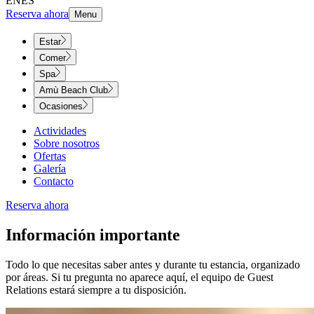
EN
ES
Reserva ahora
Menu
Estar
Comer
Spa
Amù Beach Club
Ocasiones
Actividades
Sobre nosotros
Ofertas
Galería
Contacto
Reserva ahora
Información importante​​​​‌ ‍ ​‍​‍‌‍ ‌ ​‍‌‍‍‌‌‍‌ ‌‍‍‌‌‍ ‍​‍​‍​ ‍‍​‍​‍‌ ​ ‌‍​‌‌‍ ‍‌‍‍‌‌ ‌​‌ ‍‌​‍ ‍‌‍‍‌‌‍ ​‍​‍​‍ ​​‍​‍‌‍‍​‌ ​‍‌‍‌‌‌‍‌‍​‍​‍​ ‍‍​‍​‍‌‍‍​‌ ‌​‌ ‌​‌ ​​‌ ​ ​ ‍‍​‍ ​‍ ‌‍ ​​‍ ‌‌‍​‌‌‍ ‍‌‍‌​​‍ ‌‌ ​‍​‍ ‌‌‍‍​‌‍ ‌ ‌​‌‍‌‌‌‍ ​‌ ​ ​‍ ‌‌ ​ ‌ ‌​‌ ‌‌‌‍‌​‌‍‍‌‌‍ ​‍ ‍‌ ‌‍‌‍‌‌‌ ​‍‌‍​ ‌‍‌‌‌‍ ​​‍ ‍‌‍​‌‌ ​​‌ ​​​‍ ‌‍‍‌‌‍ ‍‌ ‌​‌‍‌‌‌‍ ‍‌ ‌​​‍ ‌‍‌‌‌‍‌​‌‍‍‌‌ ‌​​‍ ‌‍ ‌‌‍ ‌‍‌​‌‍‌‌​ ‌‌ ​​‌ ​‍‌‍‌‌‌ ​ ‌‍‌‌‌‍ ‍‌ ‌​‌‍​‌‌ ‌​‌‍‍‌‌‍ ‌‍ ‍​ ‍ ‌‍‍‌‌‍‌​​ ‌‌‍​‍‌‍‌‌‌‍​‍‌‍​ ​ ​​‌‍​ ​ ‌ ​ ‍‌​‍ ‌‌‍​‍‌‍​‌​ ‍‌​ ‌ ​‍ ‌​ ‌​​ ‌‌​ ​​​ ​‍​‍ ‌‌‍​‍​ ‌‌​ ‌​​ ‍​​‍ ‌​ ‍‌‌‍‌‌‌‍‌‌​ ​ ‌‍‌​​ ‌‌​ ‌ ​ ‌​‌‍‌‌‌‍​‌‌‍​‍​ ​‌​ ‍ ‌ ‌​‌ ‍‌‌ ​​‌‍‌‌​ ‌‌‍‍​‌‍ ‌ ‌​‌‍‌‌‌‍ ​‌‌​ ‌‍‍‌‌ ‌​‌‍‌‌‌‌​​‌‍​‌‌‍‌ ‌‍‌‌​ ‍ ‌ ​​‌‍​‌‌ ‌​‌‍‍​​ ‌‌ ​​‌‍​‌‌‍‌ ‌‍‌‌‌​​‍‌ ‌‌‌‍‍‌‌‍ ​‌‍‌​‌‍‌‌‌ ​‍​‍‌‌​ ‌‌‌​​‍‌‌ ‌‍‍ ‌‍‌‌‌ ‍‌​‍‌‌​ ​ ‌​‌​​‍‌‌​ ​ ‌​‌​​‍‌‌​ ​‍​ ​‍​ ​‍​ ​‌​ ​‌‌‍‌​‌‍‌‍​ ​ ​ ‌‌​ ​ ​ ‍‌‌‍‌​​ ‌​‌‍‌‍​‍‌‌​ ​‍​ ​‍​‍‌‌​ ‌‌‌​‌​​‍ ‍‌‍‍​‌‍‌‌‌‍​‌‌‍‌​‌‍‍‌‌‍ ‍‌‍‌ ​ ‌‍​‍‌‍​‌‌ ​ ‌‍‌‌‌‌‌‌‌ ​‍‌‍ ​​ ‌‌‍‍​‌ ‌​‌ ‌​‌ ​​‌ ​ ​‍‌‌​ ​ ‌​​‌​‍‌‌​ ​‍‌​‌‍​‍‌‌​ ​‍‌​‌‍‌‍ ​​‍ ‌‌‍​‌‌‍ ‍‌‍‌​​‍ ‌‌ ​‍​‍ ‌‌‍‍​‌‍ ‌ ‌​‌‍‌‌‌‍ ​‌ ​ ​‍ ‌‌ ​ ‌ ‌​‌ ‌‌‌‍‌​‌‍‍‌‌‍ ​‍ ‍‌ ‌‍‌‍‌‌‌ ​‍‌‍​ ‌‍‌‌‌‍ ​​‍ ‍‌‍​‌‌ ​​‌ ​​​‍‌‍‌‍‍‌‌‍‌​​ ‌‌‍​‍‌‍‌‌‌‍​‍‌‍​ ​ ​​‌‍​ ​ ‌ ​ ‍‌​‍ ‌‌‍​‍‌‍​‌​ ‍‌​ ‌ ​‍ ‌​ ‌​​ ‌‌​ ​​​ ​‍​‍ ‌‌‍​‍​ ‌‌​ ‌​​ ‍​​‍ ‌​ ‍‌‌‍‌‌‌‍‌‌​ ​ ‌‍‌​​ ‌‌​ ‌ ​ ‌​‌‍‌‌‌‍​‌‌‍​‍​ ​‌​‍‌‍‌ ‌​‌ ‍‌‌ ​​‌‍‌‌​ ‌‌‍‍​‌‍ ‌ ‌​‌‍‌‌‌‍ ​‌‌​ ‌‍‍‌‌ ‌​‌‍‌‌‌‌​​‌‍​‌‌‍‌ ‌‍‌‌​‍‌‍‌ ​​‌‍​‌‌ ‌​‌‍‍​​ ‌‌ ​​‌‍​‌‌‍‌ ‌‍‌‌‌​​‍‌ ‌‌‌‍‍‌‌‍ ​‌‍‌​‌‍‌‌‌ ​‍​‍‌‌​ ‌‌‌​​‍‌‌ ‌‍‍ ‌‍‌‌‌ ‍‌​‍‌‌​ ​ ‌​‌​​‍‌‌​ ​ ‌​‌​​‍‌‌​ ​‍​ ​‍​ ​‍​ ​‌​ ​‌‌‍‌​‌‍‌‍​ ​ ​ ‌‌​ ​ ​ ‍‌‌‍‌​​ ‌​‌‍‌‍​‍‌‌​ ​‍​ ​‍​‍‌‌​ ‌‌‌​‌​​‍ ‍‌‍‍​‌‍‌‌‌‍​‌‌‍‌​‌‍‍‌‌‍ ‍‌‍‌ ​‍‌‍‌ ​​‌‍‌‌‌ ​‍‌ ​ ‌ ​​‌‍‌‌‌‍​ ‌ ‌​‌‍‍‌‌ ‌‍‌‍‌‌​ ‌‌ ​​‌ ‌‌‌‍​‍‌‍ ​‌‍‍‌‌ ​ ‌‍‍​‌‍‌‌‌‍‌​​‍​‍‌ ‌
Todo lo que necesitas saber antes y durante tu estancia, organizado
por áreas. Si tu pregunta no aparece aquí, el equipo de Guest
Relations estará siempre a tu disposición.​​​​‌ ‍ ​‍​‍‌‍ ‌ ​‍‌‍‍‌‌‍‌ ‌‍‍‌‌‍ ‍​‍​‍​ ‍‍​‍​‍‌ ​ ‌‍​‌‌‍ ‍‌‍‍‌‌ ‌​‌ ‍‌​‍ ‍‌‍‍‌‌‍ ​‍​‍​‍ ​​‍​‍‌‍‍​‌ ​‍‌‍‌‌‌‍‌‍​‍​‍​ ‍‍​‍​‍‌‍‍​‌ ‌​‌ ‌​‌ ​​‌ ​ ​ ‍‍​‍ ​‍ ‌‍ ​​‍ ‌‌‍​‌‌‍ ‍‌‍‌​​‍ ‌‌ ​‍​‍ ‌‌‍‍​‌‍ ‌ ‌​‌‍‌‌‌‍ ​‌ ​ ​‍ ‌‌ ​ ‌ ‌​‌ ‌‌‌‍‌​‌‍‍‌‌‍ ​‍ ‍‌ ‌‍‌‍‌‌‌ ​‍‌‍​ ‌‍‌‌‌‍ ​​‍ ‍‌‍​‌‌ ​​‌ ​​​‍ ‌‍‍‌‌‍ ‍‌ ‌​‌‍‌‌‌‍ ‍‌ ‌​​‍ ‌‍‌‌‌‍‌​‌‍‍‌‌ ‌​​‍ ‌‍ ‌‌‍ ‌‍‌​‌‍‌‌​ ‌‌ ​​‌ ​‍‌‍‌‌‌ ​ ‌‍‌‌‌‍ ‍‌ ‌​‌‍​‌‌ ‌​‌‍‍‌‌‍ ‌‍ ‍​ ‍ ‌‍‍‌‌‍‌​​ ‌‌‍​‍‌‍‌‌‌‍​‍‌‍​ ​ ​​‌‍​ ​ ‌ ​ ‍‌​‍ ‌‌‍​‍‌‍​‌​ ‍‌​ ‌ ​‍ ‌​ ‌​​ ‌‌​ ​​​ ​‍​‍ ‌‌‍​‍​ ‌‌​ ‌​​ ‍​​‍ ‌​ ‍‌‌‍‌‌‌‍‌‌​ ​ ‌‍‌​​ ‌‌​ ‌ ​ ‌​‌‍‌‌‌‍​‌‌‍​‍​ ​‌​ ‍ ‌ ‌​‌ ‍‌‌ ​​‌‍‌‌​ ‌‌‍‍​‌‍ ‌ ‌​‌‍‌‌‌‍ ​‌‌​ ‌‍‍‌‌ ‌​‌‍‌‌‌‌​​‌‍​‌‌‍‌ ‌‍‌‌​ ‍ ‌ ​​‌‍​‌‌ ‌​‌‍‍​​ ‌‌ ​​‌‍​‌‌‍‌ ‌‍‌‌‌​​‍‌ ‌‌‌‍‍‌‌‍ ​‌‍‌​‌‍‌‌‌ ​‍​‍‌‌​ ‌‌‌​​‍‌‌ ‌‍‍ ‌‍‌‌‌ ‍‌​‍‌‌​ ​ ‌​‌​​‍‌‌​ ​ ‌​‌​​‍‌‌​ ​‍​ ​‍​ ​‍​ ​‌​ ​‌‌‍‌​‌‍‌‍​ ​ ​ ‌‌​ ​ ​ ‍‌‌‍‌​​ ‌​‌‍‌‍​‍‌‌​ ​‍​ ​‍​‍‌‌​ ‌‌‌​‌​​‍ ‍‌‍​‍‌‍ ‌‍‌​‌ ‍‌​ ‌‍​‍‌‍​‌‌ ​ ‌‍‌‌‌‌‌‌‌ ​‍‌‍ ​​ ‌‌‍‍​‌ ‌​‌ ‌​‌ ​​‌ ​ ​‍‌‌​ ​ ‌​​‌​‍‌‌​ ​‍‌​‌‍​‍‌‌​ ​‍‌​‌‍‌‍ ​​‍ ‌‌‍​‌‌‍ ‍‌‍‌​​‍ ‌‌ ​‍​‍ ‌‌‍‍​‌‍ ‌ ‌​‌‍‌‌‌‍ ​‌ ​ ​‍ ‌‌ ​ ‌ ‌​‌ ‌‌‌‍‌​‌‍‍‌‌‍ ​‍ ‍‌ ‌‍‌‍‌‌‌ ​‍‌‍​ ‌‍‌‌‌‍ ​​‍ ‍‌‍​‌‌ ​​‌ ​​​‍‌‍‌‍‍‌‌‍‌​​ ‌‌‍​‍‌‍‌‌‌‍​‍‌‍​ ​ ​​‌‍​ ​ ‌ ​ ‍‌​‍ ‌‌‍​‍‌‍​‌​ ‍‌​ ‌ ​‍ ‌​ ‌​​ ‌‌​ ​​​ ​‍​‍ ‌‌‍​‍​ ‌‌​ ‌​​ ‍​​‍ ‌​ ‍‌‌‍‌‌‌‍‌‌​ ​ ‌‍‌​​ ‌‌​ ‌ ​ ‌​‌‍‌‌‌‍​‌‌‍​‍​ ​‌​‍‌‍‌ ‌​‌ ‍‌‌ ​​‌‍‌‌​ ‌‌‍‍​‌‍ ‌ ‌​‌‍‌‌‌‍ ​‌‌​ ‌‍‍‌‌ ‌​‌‍‌‌‌‌​​‌‍​‌‌‍‌ ‌‍‌‌​‍‌‍‌ ​​‌‍​‌‌ ‌​‌‍‍​​ ‌‌ ​​‌‍​‌‌‍‌ ‌‍‌‌‌​​‍‌ ‌‌‌‍‍‌‌‍ ​‌‍‌​‌‍‌‌‌ ​‍​‍‌‌​ ‌‌‌​​‍‌‌ ‌‍‍ ‌‍‌‌‌ ‍‌​‍‌‌​ ​ ‌​‌​​‍‌‌​ ​ ‌​‌​​‍‌‌​ ​‍​ ​‍​ ​‍​ ​‌​ ​‌‌‍‌​‌‍‌‍​ ​ ​ ‌‌​ ​ ​ ‍‌‌‍‌​​ ‌​‌‍‌‍​‍‌‌​ ​‍​ ​‍​‍‌‌​ ‌‌‌​‌​​‍ ‍‌‍​‍‌‍ ‌‍‌​‌ ‍‌​‍‌‍‌ ​​‌‍‌‌‌ ​‍‌ ​ ‌ ​​‌‍‌‌‌‍​ ‌ ‌​‌‍‍‌‌ ‌‍‌‍‌‌​ ‌‌ ​​‌ ‌‌‌‍​‍‌‍ ​‌‍‍‌‌ ​ ‌‍‍​‌‍‌‌‌‍‌​​‍​‍‌ ‌