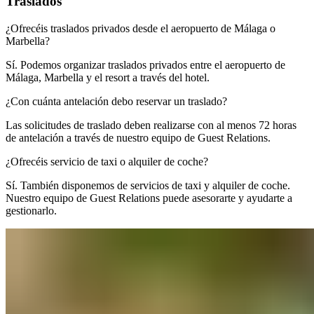
Traslados​​​​‌ ‍ ​‍​‍‌‍ ‌ ​‍‌‍‍‌‌‍‌ ‌‍‍‌‌‍ ‍​‍​‍​ ‍‍​‍​‍‌ ​ ‌‍​‌‌‍ ‍‌‍‍‌‌ ‌​‌ ‍‌​‍ ‍‌‍‍‌‌‍ ​‍​‍​‍ ​​‍​‍‌‍‍​‌ ​‍‌‍‌‌‌‍‌‍​‍​‍​ ‍‍​‍​‍‌‍‍​‌ ‌​‌ ‌​‌ ​​‌ ​ ​ ‍‍​‍ ​‍ ‌‍ ​​‍ ‌‌‍​‌‌‍ ‍‌‍‌​​‍ ‌‌ ​‍​‍ ‌‌‍‍​‌‍ ‌ ‌​‌‍‌‌‌‍ ​‌ ​ ​‍ ‌‌ ​ ‌ ‌​‌ ‌‌‌‍‌​‌‍‍‌‌‍ ​‍ ‍‌ ‌‍‌‍‌‌‌ ​‍‌‍​ ‌‍‌‌‌‍ ​​‍ ‍‌‍​‌‌ ​​‌ ​​​‍ ‌‍‍‌‌‍ ‍‌ ‌​‌‍‌‌‌‍ ‍‌ ‌​​‍ ‌‍‌‌‌‍‌​‌‍‍‌‌ ‌​​‍ ‌‍ ‌‌‍ ‌‍‌​‌‍‌‌​ ‌‌ ​​‌ ​‍‌‍‌‌‌ ​ ‌‍‌‌‌‍ ‍‌ ‌​‌‍​‌‌ ‌​‌‍‍‌‌‍ ‌‍ ‍​ ‍ ‌‍‍‌‌‍‌​​ ‌‌‍​‍‌‍‌‌‌‍​‍‌‍​ ​ ​​‌‍​ ​ ‌ ​ ‍‌​‍ ‌‌‍​‍‌‍​‌​ ‍‌​ ‌ ​‍ ‌​ ‌​​ ‌‌​ ​​​ ​‍​‍ ‌‌‍​‍​ ‌‌​ ‌​​ ‍​​‍ ‌​ ‍‌‌‍‌‌‌‍‌‌​ ​ ‌‍‌​​ ‌‌​ ‌ ​ ‌​‌‍‌‌‌‍​‌‌‍​‍​ ​‌​ ‍ ‌ ‌​‌ ‍‌‌ ​​‌‍‌‌​ ‌‌‍‍​‌‍ ‌ ‌​‌‍‌‌‌‍ ​‌‌​ ‌‍‍‌‌ ‌​‌‍‌‌‌‌​​‌‍​‌‌‍‌ ‌‍‌‌​ ‍ ‌ ​​‌‍​‌‌ ‌​‌‍‍​​ ‌‌ ​​‌‍​‌‌‍‌ ‌‍‌‌‌​​‍‌ ‌‌‌‍‍‌‌‍ ​‌‍‌​‌‍‌‌‌ ​‍​‍‌‌​ ‌‌‌​​‍‌‌ ‌‍‍ ‌‍‌‌‌ ‍‌​‍‌‌​ ​ ‌​‌​​‍‌‌​ ​ ‌​‌​​‍‌‌​ ​‍​ ​‍​ ‍​​ ‍​​ ‌‌​ ‌ ​ ‌‍‌‍​‍​ ‌​​ ‌‍​ ‌‍‌‍‌‍​ ‌‌‌‍‌​​‍‌‌​ ​‍​ ​‍​‍‌‌​ ‌‌‌​‌​​‍ ‍‌‍‌‍‌‍​‌‌ ​‌‌‌​ ‌‍‌‌‌‍​ ‌ ‌​‌‍‍‌‌‍ ‌‍ ‍‌ ​ ​‍‌‌​ ‌‌‌​​‍‌‌ ‌‍‍ ‌‍‌‌‌ ‍‌​‍‌‌​ ​ ‌​‌​​‍‌‌​ ​ ‌​‌​​‍‌‌​ ​‍​ ​‍‌‍‌​‌‍‌‍​ ​​​ ​​​ ​‌​ ‌‌‌‍‌‍​ ‌‌​ ‌‍‌‍‌‍​ ‌ ​ ‌ ​‍‌‌​ ​‍​ ​‍​‍‌‌​ ‌‌‌​‌​​‍ ‍‌ ​ ‌‍‌‌‌‍​ ‌ ‌​‌‍‍‌‌‍ ‌‍ ‍‌‌‌​‌‍‍‌‌ ‌​‌‍ ​‌‍‌‌​ ‌‍​‍‌‍​‌‌ ​ ‌‍‌‌‌‌‌‌‌ ​‍‌‍ ​​ ‌‌‍‍​‌ ‌​‌ ‌​‌ ​​‌ ​ ​‍‌‌​ ​ ‌​​‌​‍‌‌​ ​‍‌​‌‍​‍‌‌​ ​‍‌​‌‍‌‍ ​​‍ ‌‌‍​‌‌‍ ‍‌‍‌​​‍ ‌‌ ​‍​‍ ‌‌‍‍​‌‍ ‌ ‌​‌‍‌‌‌‍ ​‌ ​ ​‍ ‌‌ ​ ‌ ‌​‌ ‌‌‌‍‌​‌‍‍‌‌‍ ​‍ ‍‌ ‌‍‌‍‌‌‌ ​‍‌‍​ ‌‍‌‌‌‍ ​​‍ ‍‌‍​‌‌ ​​‌ ​​​‍‌‍‌‍‍‌‌‍‌​​ ‌‌‍​‍‌‍‌‌‌‍​‍‌‍​ ​ ​​‌‍​ ​ ‌ ​ ‍‌​‍ ‌‌‍​‍‌‍​‌​ ‍‌​ ‌ ​‍ ‌​ ‌​​ ‌‌​ ​​​ ​‍​‍ ‌‌‍​‍​ ‌‌​ ‌​​ ‍​​‍ ‌​ ‍‌‌‍‌‌‌‍‌‌​ ​ ‌‍‌​​ ‌‌​ ‌ ​ ‌​‌‍‌‌‌‍​‌‌‍​‍​ ​‌​‍‌‍‌ ‌​‌ ‍‌‌ ​​‌‍‌‌​ ‌‌‍‍​‌‍ ‌ ‌​‌‍‌‌‌‍ ​‌‌​ ‌‍‍‌‌ ‌​‌‍‌‌‌‌​​‌‍​‌‌‍‌ ‌‍‌‌​‍‌‍‌ ​​‌‍​‌‌ ‌​‌‍‍​​ ‌‌ ​​‌‍​‌‌‍‌ ‌‍‌‌‌​​‍‌ ‌‌‌‍‍‌‌‍ ​‌‍‌​‌‍‌‌‌ ​‍​‍‌‌​ ‌‌‌​​‍‌‌ ‌‍‍ ‌‍‌‌‌ ‍‌​‍‌‌​ ​ ‌​‌​​‍‌‌​ ​ ‌​‌​​‍‌‌​ ​‍​ ​‍​ ‍​​ ‍​​ ‌‌​ ‌ ​ ‌‍‌‍​‍​ ‌​​ ‌‍​ ‌‍‌‍‌‍​ ‌‌‌‍‌​​‍‌‌​ ​‍​ ​‍​‍‌‌​ ‌‌‌​‌​​‍ ‍‌‍‌‍‌‍​‌‌ ​‌‌‌​ ‌‍‌‌‌‍​ ‌ ‌​‌‍‍‌‌‍ ‌‍ ‍‌ ​ ​‍‌‌​ ‌‌‌​​‍‌‌ ‌‍‍ ‌‍‌‌‌ ‍‌​‍‌‌​ ​ ‌​‌​​‍‌‌​ ​ ‌​‌​​‍‌‌​ ​‍​ ​‍‌‍‌​‌‍‌‍​ ​​​ ​​​ ​‌​ ‌‌‌‍‌‍​ ‌‌​ ‌‍‌‍‌‍​ ‌ ​ ‌ ​‍‌‌​ ​‍​ ​‍​‍‌‌​ ‌‌‌​‌​​‍ ‍‌ ​ ‌‍‌‌‌‍​ ‌ ‌​‌‍‍‌‌‍ ‌‍ ‍‌‌‌​‌‍‍‌‌ ‌​‌‍ ​‌‍‌‌​‍‌‍‌ ​​‌‍‌‌‌ ​‍‌ ​ ‌ ​​‌‍‌‌‌‍​ ‌ ‌​‌‍‍‌‌ ‌‍‌‍‌‌​ ‌‌ ​​‌ ‌‌‌‍​‍‌‍ ​‌‍‍‌‌ ​ ‌‍‍​‌‍‌‌‌‍‌​​‍​‍‌ ‌
¿Ofrecéis traslados privados desde el aeropuerto de Málaga o
Marbella?​​​​‌ ‍ ​‍​‍‌‍ ‌ ​‍‌‍‍‌‌‍‌ ‌‍‍‌‌‍ ‍​‍​‍​ ‍‍​‍​‍‌ ​ ‌‍​‌‌‍ ‍‌‍‍‌‌ ‌​‌ ‍‌​‍ ‍‌‍‍‌‌‍ ​‍​‍​‍ ​​‍​‍‌‍‍​‌ ​‍‌‍‌‌‌‍‌‍​‍​‍​ ‍‍​‍​‍‌‍‍​‌ ‌​‌ ‌​‌ ​​‌ ​ ​ ‍‍​‍ ​‍ ‌‍ ​​‍ ‌‌‍​‌‌‍ ‍‌‍‌​​‍ ‌‌ ​‍​‍ ‌‌‍‍​‌‍ ‌ ‌​‌‍‌‌‌‍ ​‌ ​ ​‍ ‌‌ ​ ‌ ‌​‌ ‌‌‌‍‌​‌‍‍‌‌‍ ​‍ ‍‌ ‌‍‌‍‌‌‌ ​‍‌‍​ ‌‍‌‌‌‍ ​​‍ ‍‌‍​‌‌ ​​‌ ​​​‍ ‌‍‍‌‌‍ ‍‌ ‌​‌‍‌‌‌‍ ‍‌ ‌​​‍ ‌‍‌‌‌‍‌​‌‍‍‌‌ ‌​​‍ ‌‍ ‌‌‍ ‌‍‌​‌‍‌‌​ ‌‌ ​​‌ ​‍‌‍‌‌‌ ​ ‌‍‌‌‌‍ ‍‌ ‌​‌‍​‌‌ ‌​‌‍‍‌‌‍ ‌‍ ‍​ ‍ ‌‍‍‌‌‍‌​​ ‌‌‍​‌‌‍​‍​ ‍‌​ ​ ​ ‌ ​ ‌‌​ ‍​‌‍‌‍​‍ ‌​ ‌​​ ‍‌​ ‌‌‌‍‌​​‍ ‌​ ‌​‌‍​‌‌‍​‍‌‍​ ​‍ ‌​ ‍‌​ ‌​‌‍​‍​ ‌ ​‍ ‌​ ‌ ​ ‌‍‌‍‌​​ ​‌​ ​​​ ​‌​ ​‌‌‍‌‌​ ‍​​ ‍‌​ ​ ​ ‌ ​ ‍ ‌ ‌​‌ ‍‌‌ ​​‌‍‌‌​ ‌‌‍‍​‌‍ ‌ ‌​‌‍‌‌‌‍ ​‌​‌‍‌‍​‌‌ ​‌​ ‍ ‌ ​​‌‍​‌‌ ‌​‌‍‍​​ ‌‌ ​‌‌ ‌‌‌‍‌‌‌ ​ ‌ ‌​‌‍‍‌‌‍ ‌‍ ‍​ ‌‍​‍‌‍​‌‌ ​ ‌‍‌‌‌‌‌‌‌ ​‍‌‍ ​​ ‌‌‍‍​‌ ‌​‌ ‌​‌ ​​‌ ​ ​‍‌‌​ ​ ‌​​‌​‍‌‌​ ​‍‌​‌‍​‍‌‌​ ​‍‌​‌‍‌‍ ​​‍ ‌‌‍​‌‌‍ ‍‌‍‌​​‍ ‌‌ ​‍​‍ ‌‌‍‍​‌‍ ‌ ‌​‌‍‌‌‌‍ ​‌ ​ ​‍ ‌‌ ​ ‌ ‌​‌ ‌‌‌‍‌​‌‍‍‌‌‍ ​‍ ‍‌ ‌‍‌‍‌‌‌ ​‍‌‍​ ‌‍‌‌‌‍ ​​‍ ‍‌‍​‌‌ ​​‌ ​​​‍‌‍‌‍‍‌‌‍‌​​ ‌‌‍​‌‌‍​‍​ ‍‌​ ​ ​ ‌ ​ ‌‌​ ‍​‌‍‌‍​‍ ‌​ ‌​​ ‍‌​ ‌‌‌‍‌​​‍ ‌​ ‌​‌‍​‌‌‍​‍‌‍​ ​‍ ‌​ ‍‌​ ‌​‌‍​‍​ ‌ ​‍ ‌​ ‌ ​ ‌‍‌‍‌​​ ​‌​ ​​​ ​‌​ ​‌‌‍‌‌​ ‍​​ ‍‌​ ​ ​ ‌ ​‍‌‍‌ ‌​‌ ‍‌‌ ​​‌‍‌‌​ ‌‌‍‍​‌‍ ‌ ‌​‌‍‌‌‌‍ ​‌​‌‍‌‍​‌‌ ​‌​‍‌‍‌ ​​‌‍​‌‌ ‌​‌‍‍​​ ‌‌ ​‌‌ ‌‌‌‍‌‌‌ ​ ‌ ‌​‌‍‍‌‌‍ ‌‍ ‍​‍‌‍‌ ​​‌‍‌‌‌ ​‍‌ ​ ‌ ​​‌‍‌‌‌‍​ ‌ ‌​‌‍‍‌‌ ‌‍‌‍‌‌​ ‌‌ ​​‌ ‌‌‌‍​‍‌‍ ​‌‍‍‌‌ ​ ‌‍‍​‌‍‌‌‌‍‌​​‍​‍‌ ‌
Sí. Podemos organizar traslados privados entre el aeropuerto de
Málaga, Marbella y el resort a través del hotel.​​​​‌ ‍ ​‍​‍‌‍ ‌ ​‍‌‍‍‌‌‍‌ ‌‍‍‌‌‍ ‍​‍​‍​ ‍‍​‍​‍‌ ​ ‌‍​‌‌‍ ‍‌‍‍‌‌ ‌​‌ ‍‌​‍ ‍‌‍‍‌‌‍ ​‍​‍​‍ ​​‍​‍‌‍‍​‌ ​‍‌‍‌‌‌‍‌‍​‍​‍​ ‍‍​‍​‍‌‍‍​‌ ‌​‌ ‌​‌ ​​‌ ​ ​ ‍‍​‍ ​‍ ‌‍ ​​‍ ‌‌‍​‌‌‍ ‍‌‍‌​​‍ ‌‌ ​‍​‍ ‌‌‍‍​‌‍ ‌ ‌​‌‍‌‌‌‍ ​‌ ​ ​‍ ‌‌ ​ ‌ ‌​‌ ‌‌‌‍‌​‌‍‍‌‌‍ ​‍ ‍‌ ‌‍‌‍‌‌‌ ​‍‌‍​ ‌‍‌‌‌‍ ​​‍ ‍‌‍​‌‌ ​​‌ ​​​‍ ‌‍‍‌‌‍ ‍‌ ‌​‌‍‌‌‌‍ ‍‌ ‌​​‍ ‌‍‌‌‌‍‌​‌‍‍‌‌ ‌​​‍ ‌‍ ‌‌‍ ‌‍‌​‌‍‌‌​ ‌‌ ​​‌ ​‍‌‍‌‌‌ ​ ‌‍‌‌‌‍ ‍‌ ‌​‌‍​‌‌ ‌​‌‍‍‌‌‍ ‌‍ ‍​ ‍ ‌‍‍‌‌‍‌​​ ‌‌‍​‌‌‍​‍​ ‍‌​ ​ ​ ‌ ​ ‌‌​ ‍​‌‍‌‍​‍ ‌​ ‌​​ ‍‌​ ‌‌‌‍‌​​‍ ‌​ ‌​‌‍​‌‌‍​‍‌‍​ ​‍ ‌​ ‍‌​ ‌​‌‍​‍​ ‌ ​‍ ‌​ ‌ ​ ‌‍‌‍‌​​ ​‌​ ​​​ ​‌​ ​‌‌‍‌‌​ ‍​​ ‍‌​ ​ ​ ‌ ​ ‍ ‌ ‌​‌ ‍‌‌ ​​‌‍‌‌​ ‌‌‍‍​‌‍ ‌ ‌​‌‍‌‌‌‍ ​‌​‌‍‌‍​‌‌ ​‌​ ‍ ‌ ​​‌‍​‌‌ ‌​‌‍‍​​ ‌‌‍​‌‌‍ ‍‌ ​ ‌ ‌ ‌‍‌‌‌ ​‍​‍‌‌​ ‌‌‌​​‍‌‌ ‌‍‍ ‌‍‌‌‌ ‍‌​‍‌‌​ ​ ‌​‌​​‍‌‌​ ​ ‌​‌​​‍‌‌​ ​‍​ ​‍‌‍‌‌​ ‍‌‌‍‌​​ ​‌‌‍‌‍​ ​​‌‍​‍​ ‌​​ ‌‍​ ‍‌​ ​​​ ‌ ​‍‌‌​ ​‍​ ​‍​‍‌‌​ ‌‌‌​‌​​‍ ‍‌‍​ ‌‍‍​‌‍‍‌‌‍ ​‌‍‌​‌ ​‍‌‍‌‌‌‍ ‍​‍‌‌​ ‌‌‌​​‍‌‌ ‌‍‍ ‌‍‌‌‌ ‍‌​‍‌‌​ ​ ‌​‌​​‍‌‌​ ​ ‌​‌​​‍‌‌​ ​‍​ ​‍​ ‍​​ ‌‌​ ‍​​ ‌ ​ ‌‌‌‍‌‍‌‍‌​‌‍​‌‌‍‌‍‌‍​‌‌‍‌‌​ ​​​‍‌‌​ ​‍​ ​‍​‍‌‌​ ‌‌‌​‌​​‍ ‍‌ ‌​‌‍‌‌‌ ‍​‌ ‌​​ ‌‍​‍‌‍​‌‌ ​ ‌‍‌‌‌‌‌‌‌ ​‍‌‍ ​​ ‌‌‍‍​‌ ‌​‌ ‌​‌ ​​‌ ​ ​‍‌‌​ ​ ‌​​‌​‍‌‌​ ​‍‌​‌‍​‍‌‌​ ​‍‌​‌‍‌‍ ​​‍ ‌‌‍​‌‌‍ ‍‌‍‌​​‍ ‌‌ ​‍​‍ ‌‌‍‍​‌‍ ‌ ‌​‌‍‌‌‌‍ ​‌ ​ ​‍ ‌‌ ​ ‌ ‌​‌ ‌‌‌‍‌​‌‍‍‌‌‍ ​‍ ‍‌ ‌‍‌‍‌‌‌ ​‍‌‍​ ‌‍‌‌‌‍ ​​‍ ‍‌‍​‌‌ ​​‌ ​​​‍‌‍‌‍‍‌‌‍‌​​ ‌‌‍​‌‌‍​‍​ ‍‌​ ​ ​ ‌ ​ ‌‌​ ‍​‌‍‌‍​‍ ‌​ ‌​​ ‍‌​ ‌‌‌‍‌​​‍ ‌​ ‌​‌‍​‌‌‍​‍‌‍​ ​‍ ‌​ ‍‌​ ‌​‌‍​‍​ ‌ ​‍ ‌​ ‌ ​ ‌‍‌‍‌​​ ​‌​ ​​​ ​‌​ ​‌‌‍‌‌​ ‍​​ ‍‌​ ​ ​ ‌ ​‍‌‍‌ ‌​‌ ‍‌‌ ​​‌‍‌‌​ ‌‌‍‍​‌‍ ‌ ‌​‌‍‌‌‌‍ ​‌​‌‍‌‍​‌‌ ​‌​‍‌‍‌ ​​‌‍​‌‌ ‌​‌‍‍​​ ‌‌‍​‌‌‍ ‍‌ ​ ‌ ‌ ‌‍‌‌‌ ​‍​‍‌‌​ ‌‌‌​​‍‌‌ ‌‍‍ ‌‍‌‌‌ ‍‌​‍‌‌​ ​ ‌​‌​​‍‌‌​ ​ ‌​‌​​‍‌‌​ ​‍​ ​‍‌‍‌‌​ ‍‌‌‍‌​​ ​‌‌‍‌‍​ ​​‌‍​‍​ ‌​​ ‌‍​ ‍‌​ ​​​ ‌ ​‍‌‌​ ​‍​ ​‍​‍‌‌​ ‌‌‌​‌​​‍ ‍‌‍​ ‌‍‍​‌‍‍‌‌‍ ​‌‍‌​‌ ​‍‌‍‌‌‌‍ ‍​‍‌‌​ ‌‌‌​​‍‌‌ ‌‍‍ ‌‍‌‌‌ ‍‌​‍‌‌​ ​ ‌​‌​​‍‌‌​ ​ ‌​‌​​‍‌‌​ ​‍​ ​‍​ ‍​​ ‌‌​ ‍​​ ‌ ​ ‌‌‌‍‌‍‌‍‌​‌‍​‌‌‍‌‍‌‍​‌‌‍‌‌​ ​​​‍‌‌​ ​‍​ ​‍​‍‌‌​ ‌‌‌​‌​​‍ ‍‌ ‌​‌‍‌‌‌ ‍​‌ ‌​​‍‌‍‌ ​​‌‍‌‌‌ ​‍‌ ​ ‌ ​​‌‍‌‌‌‍​ ‌ ‌​‌‍‍‌‌ ‌‍‌‍‌‌​ ‌‌ ​​‌ ‌‌‌‍​‍‌‍ ​‌‍‍‌‌ ​ ‌‍‍​‌‍‌‌‌‍‌​​‍​‍‌ ‌
¿Con cuánta antelación debo reservar un traslado?​​​​‌ ‍ ​‍​‍‌‍ ‌ ​‍‌‍‍‌‌‍‌ ‌‍‍‌‌‍ ‍​‍​‍​ ‍‍​‍​‍‌ ​ ‌‍​‌‌‍ ‍‌‍‍‌‌ ‌​‌ ‍‌​‍ ‍‌‍‍‌‌‍ ​‍​‍​‍ ​​‍​‍‌‍‍​‌ ​‍‌‍‌‌‌‍‌‍​‍​‍​ ‍‍​‍​‍‌‍‍​‌ ‌​‌ ‌​‌ ​​‌ ​ ​ ‍‍​‍ ​‍ ‌‍ ​​‍ ‌‌‍​‌‌‍ ‍‌‍‌​​‍ ‌‌ ​‍​‍ ‌‌‍‍​‌‍ ‌ ‌​‌‍‌‌‌‍ ​‌ ​ ​‍ ‌‌ ​ ‌ ‌​‌ ‌‌‌‍‌​‌‍‍‌‌‍ ​‍ ‍‌ ‌‍‌‍‌‌‌ ​‍‌‍​ ‌‍‌‌‌‍ ​​‍ ‍‌‍​‌‌ ​​‌ ​​​‍ ‌‍‍‌‌‍ ‍‌ ‌​‌‍‌‌‌‍ ‍‌ ‌​​‍ ‌‍‌‌‌‍‌​‌‍‍‌‌ ‌​​‍ ‌‍ ‌‌‍ ‌‍‌​‌‍‌‌​ ‌‌ ​​‌ ​‍‌‍‌‌‌ ​ ‌‍‌‌‌‍ ‍‌ ‌​‌‍​‌‌ ‌​‌‍‍‌‌‍ ‌‍ ‍​ ‍ ‌‍‍‌‌‍‌​​ ‌​ ​ ‌‍​‍‌‍​‍‌‍‌​​ ‌​​ ‌ ‌‍​‌​ ‌‍​‍ ‌​ ‍​​ ‍​‌‍‌‍‌‍​‌​‍ ‌​ ‌​​ ‌‌​ ​‍‌‍‌‌​‍ ‌​ ‍​‌‍‌‌​ ​ ​ ​‌​‍ ‌​ ​ ‌‍‌‍‌‍‌​‌‍‌​‌‍​‍​ ‌ ​ ​‍​ ​‍​ ​​​ ‍​​ ‍‌​ ​‍​ ‍ ‌ ‌​‌ ‍‌‌ ​​‌‍‌‌​ ‌‌‍‍​‌‍ ‌ ‌​‌‍‌‌‌‍ ​‌​‌‍‌‍​‌‌ ​‌​ ‍ ‌ ​​‌‍​‌‌ ‌​‌‍‍​​ ‌‌ ​‌‌ ‌‌‌‍‌‌‌ ​ ‌ ‌​‌‍‍‌‌‍ ‌‍ ‍​ ‌‍​‍‌‍​‌‌ ​ ‌‍‌‌‌‌‌‌‌ ​‍‌‍ ​​ ‌‌‍‍​‌ ‌​‌ ‌​‌ ​​‌ ​ ​‍‌‌​ ​ ‌​​‌​‍‌‌​ ​‍‌​‌‍​‍‌‌​ ​‍‌​‌‍‌‍ ​​‍ ‌‌‍​‌‌‍ ‍‌‍‌​​‍ ‌‌ ​‍​‍ ‌‌‍‍​‌‍ ‌ ‌​‌‍‌‌‌‍ ​‌ ​ ​‍ ‌‌ ​ ‌ ‌​‌ ‌‌‌‍‌​‌‍‍‌‌‍ ​‍ ‍‌ ‌‍‌‍‌‌‌ ​‍‌‍​ ‌‍‌‌‌‍ ​​‍ ‍‌‍​‌‌ ​​‌ ​​​‍‌‍‌‍‍‌‌‍‌​​ ‌​ ​ ‌‍​‍‌‍​‍‌‍‌​​ ‌​​ ‌ ‌‍​‌​ ‌‍​‍ ‌​ ‍​​ ‍​‌‍‌‍‌‍​‌​‍ ‌​ ‌​​ ‌‌​ ​‍‌‍‌‌​‍ ‌​ ‍​‌‍‌‌​ ​ ​ ​‌​‍ ‌​ ​ ‌‍‌‍‌‍‌​‌‍‌​‌‍​‍​ ‌ ​ ​‍​ ​‍​ ​​​ ‍​​ ‍‌​ ​‍​‍‌‍‌ ‌​‌ ‍‌‌ ​​‌‍‌‌​ ‌‌‍‍​‌‍ ‌ ‌​‌‍‌‌‌‍ ​‌​‌‍‌‍​‌‌ ​‌​‍‌‍‌ ​​‌‍​‌‌ ‌​‌‍‍​​ ‌‌ ​‌‌ ‌‌‌‍‌‌‌ ​ ‌ ‌​‌‍‍‌‌‍ ‌‍ ‍​‍‌‍‌ ​​‌‍‌‌‌ ​‍‌ ​ ‌ ​​‌‍‌‌‌‍​ ‌ ‌​‌‍‍‌‌ ‌‍‌‍‌‌​ ‌‌ ​​‌ ‌‌‌‍​‍‌‍ ​‌‍‍‌‌ ​ ‌‍‍​‌‍‌‌‌‍‌​​‍​‍‌ ‌
Las solicitudes de traslado deben realizarse con al menos 72 horas
de antelación a través de nuestro equipo de Guest Relations.​​​​‌ ‍ ​‍​‍‌‍ ‌ ​‍‌‍‍‌‌‍‌ ‌‍‍‌‌‍ ‍​‍​‍​ ‍‍​‍​‍‌ ​ ‌‍​‌‌‍ ‍‌‍‍‌‌ ‌​‌ ‍‌​‍ ‍‌‍‍‌‌‍ ​‍​‍​‍ ​​‍​‍‌‍‍​‌ ​‍‌‍‌‌‌‍‌‍​‍​‍​ ‍‍​‍​‍‌‍‍​‌ ‌​‌ ‌​‌ ​​‌ ​ ​ ‍‍​‍ ​‍ ‌‍ ​​‍ ‌‌‍​‌‌‍ ‍‌‍‌​​‍ ‌‌ ​‍​‍ ‌‌‍‍​‌‍ ‌ ‌​‌‍‌‌‌‍ ​‌ ​ ​‍ ‌‌ ​ ‌ ‌​‌ ‌‌‌‍‌​‌‍‍‌‌‍ ​‍ ‍‌ ‌‍‌‍‌‌‌ ​‍‌‍​ ‌‍‌‌‌‍ ​​‍ ‍‌‍​‌‌ ​​‌ ​​​‍ ‌‍‍‌‌‍ ‍‌ ‌​‌‍‌‌‌‍ ‍‌ ‌​​‍ ‌‍‌‌‌‍‌​‌‍‍‌‌ ‌​​‍ ‌‍ ‌‌‍ ‌‍‌​‌‍‌‌​ ‌‌ ​​‌ ​‍‌‍‌‌‌ ​ ‌‍‌‌‌‍ ‍‌ ‌​‌‍​‌‌ ‌​‌‍‍‌‌‍ ‌‍ ‍​ ‍ ‌‍‍‌‌‍‌​​ ‌​ ​ ‌‍​‍‌‍​‍‌‍‌​​ ‌​​ ‌ ‌‍​‌​ ‌‍​‍ ‌​ ‍​​ ‍​‌‍‌‍‌‍​‌​‍ ‌​ ‌​​ ‌‌​ ​‍‌‍‌‌​‍ ‌​ ‍​‌‍‌‌​ ​ ​ ​‌​‍ ‌​ ​ ‌‍‌‍‌‍‌​‌‍‌​‌‍​‍​ ‌ ​ ​‍​ ​‍​ ​​​ ‍​​ ‍‌​ ​‍​ ‍ ‌ ‌​‌ ‍‌‌ ​​‌‍‌‌​ ‌‌‍‍​‌‍ ‌ ‌​‌‍‌‌‌‍ ​‌​‌‍‌‍​‌‌ ​‌​ ‍ ‌ ​​‌‍​‌‌ ‌​‌‍‍​​ ‌‌‍​‌‌‍ ‍‌ ​ ‌ ‌ ‌‍‌‌‌ ​‍​‍‌‌​ ‌‌‌​​‍‌‌ ‌‍‍ ‌‍‌‌‌ ‍‌​‍‌‌​ ​ ‌​‌​​‍‌‌​ ​ ‌​‌​​‍‌‌​ ​‍​ ​‍​ ​ ​ ​ ‌‍​‍​ ‍​​ ‌‍​ ‌‌‌‍‌‍‌‍​‍‌‍‌​​ ‌ ​ ​ ‌‍​‌​‍‌‌​ ​‍​ ​‍​‍‌‌​ ‌‌‌​‌​​‍ ‍‌‍​ ‌‍‍​‌‍‍‌‌‍ ​‌‍‌​‌ ​‍‌‍‌‌‌‍ ‍​‍‌‌​ ‌‌‌​​‍‌‌ ‌‍‍ ‌‍‌‌‌ ‍‌​‍‌‌​ ​ ‌​‌​​‍‌‌​ ​ ‌​‌​​‍‌‌​ ​‍​ ​‍‌‍​‍​ ‌‍​ ‌ ​ ​​​ ‍​​ ​‌​ ​‍‌‍‌​‌‍​‌‌‍‌‍‌‍​ ‌‍‌‍​‍‌‌​ ​‍​ ​‍​‍‌‌​ ‌‌‌​‌​​‍ ‍‌ ‌​‌‍‌‌‌ ‍​‌ ‌​​ ‌‍​‍‌‍​‌‌ ​ ‌‍‌‌‌‌‌‌‌ ​‍‌‍ ​​ ‌‌‍‍​‌ ‌​‌ ‌​‌ ​​‌ ​ ​‍‌‌​ ​ ‌​​‌​‍‌‌​ ​‍‌​‌‍​‍‌‌​ ​‍‌​‌‍‌‍ ​​‍ ‌‌‍​‌‌‍ ‍‌‍‌​​‍ ‌‌ ​‍​‍ ‌‌‍‍​‌‍ ‌ ‌​‌‍‌‌‌‍ ​‌ ​ ​‍ ‌‌ ​ ‌ ‌​‌ ‌‌‌‍‌​‌‍‍‌‌‍ ​‍ ‍‌ ‌‍‌‍‌‌‌ ​‍‌‍​ ‌‍‌‌‌‍ ​​‍ ‍‌‍​‌‌ ​​‌ ​​​‍‌‍‌‍‍‌‌‍‌​​ ‌​ ​ ‌‍​‍‌‍​‍‌‍‌​​ ‌​​ ‌ ‌‍​‌​ ‌‍​‍ ‌​ ‍​​ ‍​‌‍‌‍‌‍​‌​‍ ‌​ ‌​​ ‌‌​ ​‍‌‍‌‌​‍ ‌​ ‍​‌‍‌‌​ ​ ​ ​‌​‍ ‌​ ​ ‌‍‌‍‌‍‌​‌‍‌​‌‍​‍​ ‌ ​ ​‍​ ​‍​ ​​​ ‍​​ ‍‌​ ​‍​‍‌‍‌ ‌​‌ ‍‌‌ ​​‌‍‌‌​ ‌‌‍‍​‌‍ ‌ ‌​‌‍‌‌‌‍ ​‌​‌‍‌‍​‌‌ ​‌​‍‌‍‌ ​​‌‍​‌‌ ‌​‌‍‍​​ ‌‌‍​‌‌‍ ‍‌ ​ ‌ ‌ ‌‍‌‌‌ ​‍​‍‌‌​ ‌‌‌​​‍‌‌ ‌‍‍ ‌‍‌‌‌ ‍‌​‍‌‌​ ​ ‌​‌​​‍‌‌​ ​ ‌​‌​​‍‌‌​ ​‍​ ​‍​ ​ ​ ​ ‌‍​‍​ ‍​​ ‌‍​ ‌‌‌‍‌‍‌‍​‍‌‍‌​​ ‌ ​ ​ ‌‍​‌​‍‌‌​ ​‍​ ​‍​‍‌‌​ ‌‌‌​‌​​‍ ‍‌‍​ ‌‍‍​‌‍‍‌‌‍ ​‌‍‌​‌ ​‍‌‍‌‌‌‍ ‍​‍‌‌​ ‌‌‌​​‍‌‌ ‌‍‍ ‌‍‌‌‌ ‍‌​‍‌‌​ ​ ‌​‌​​‍‌‌​ ​ ‌​‌​​‍‌‌​ ​‍​ ​‍‌‍​‍​ ‌‍​ ‌ ​ ​​​ ‍​​ ​‌​ ​‍‌‍‌​‌‍​‌‌‍‌‍‌‍​ ‌‍‌‍​‍‌‌​ ​‍​ ​‍​‍‌‌​ ‌‌‌​‌​​‍ ‍‌ ‌​‌‍‌‌‌ ‍​‌ ‌​​‍‌‍‌ ​​‌‍‌‌‌ ​‍‌ ​ ‌ ​​‌‍‌‌‌‍​ ‌ ‌​‌‍‍‌‌ ‌‍‌‍‌‌​ ‌‌ ​​‌ ‌‌‌‍​‍‌‍ ​‌‍‍‌‌ ​ ‌‍‍​‌‍‌‌‌‍‌​​‍​‍‌ ‌
¿Ofrecéis servicio de taxi o alquiler de coche?​​​​‌ ‍ ​‍​‍‌‍ ‌ ​‍‌‍‍‌‌‍‌ ‌‍‍‌‌‍ ‍​‍​‍​ ‍‍​‍​‍‌ ​ ‌‍​‌‌‍ ‍‌‍‍‌‌ ‌​‌ ‍‌​‍ ‍‌‍‍‌‌‍ ​‍​‍​‍ ​​‍​‍‌‍‍​‌ ​‍‌‍‌‌‌‍‌‍​‍​‍​ ‍‍​‍​‍‌‍‍​‌ ‌​‌ ‌​‌ ​​‌ ​ ​ ‍‍​‍ ​‍ ‌‍ ​​‍ ‌‌‍​‌‌‍ ‍‌‍‌​​‍ ‌‌ ​‍​‍ ‌‌‍‍​‌‍ ‌ ‌​‌‍‌‌‌‍ ​‌ ​ ​‍ ‌‌ ​ ‌ ‌​‌ ‌‌‌‍‌​‌‍‍‌‌‍ ​‍ ‍‌ ‌‍‌‍‌‌‌ ​‍‌‍​ ‌‍‌‌‌‍ ​​‍ ‍‌‍​‌‌ ​​‌ ​​​‍ ‌‍‍‌‌‍ ‍‌ ‌​‌‍‌‌‌‍ ‍‌ ‌​​‍ ‌‍‌‌‌‍‌​‌‍‍‌‌ ‌​​‍ ‌‍ ‌‌‍ ‌‍‌​‌‍‌‌​ ‌‌ ​​‌ ​‍‌‍‌‌‌ ​ ‌‍‌‌‌‍ ‍‌ ‌​‌‍​‌‌ ‌​‌‍‍‌‌‍ ‌‍ ‍​ ‍ ‌‍‍‌‌‍‌​​ ‌‌‍​ ‌‍‌‌​ ‍​​ ‌‍​ ‌​‌‍‌​​ ‌‌‌‍‌‍​‍ ‌‌‍​‌​ ‍‌‌‍‌‌​ ​ ​‍ ‌​ ‌​​ ‍‌​ ‌​‌‍‌​​‍ ‌​ ‍‌‌‍​‌‌‍‌‍‌‍​‍​‍ ‌‌‍​ ​ ‌‌​ ‍​‌‍​‍‌‍‌​​ ​‌​ ​‌‌‍‌‌​ ‌‌‌‍​‍​ ​ ‌‍​‌​ ‍ ‌ ‌​‌ ‍‌‌ ​​‌‍‌‌​ ‌‌‍‍​‌‍ ‌ ‌​‌‍‌‌‌‍ ​‌​‌‍‌‍​‌‌ ​‌​ ‍ ‌ ​​‌‍​‌‌ ‌​‌‍‍​​ ‌‌ ​‌‌ ‌‌‌‍‌‌‌ ​ ‌ ‌​‌‍‍‌‌‍ ‌‍ ‍​ ‌‍​‍‌‍​‌‌ ​ ‌‍‌‌‌‌‌‌‌ ​‍‌‍ ​​ ‌‌‍‍​‌ ‌​‌ ‌​‌ ​​‌ ​ ​‍‌‌​ ​ ‌​​‌​‍‌‌​ ​‍‌​‌‍​‍‌‌​ ​‍‌​‌‍‌‍ ​​‍ ‌‌‍​‌‌‍ ‍‌‍‌​​‍ ‌‌ ​‍​‍ ‌‌‍‍​‌‍ ‌ ‌​‌‍‌‌‌‍ ​‌ ​ ​‍ ‌‌ ​ ‌ ‌​‌ ‌‌‌‍‌​‌‍‍‌‌‍ ​‍ ‍‌ ‌‍‌‍‌‌‌ ​‍‌‍​ ‌‍‌‌‌‍ ​​‍ ‍‌‍​‌‌ ​​‌ ​​​‍‌‍‌‍‍‌‌‍‌​​ ‌‌‍​ ‌‍‌‌​ ‍​​ ‌‍​ ‌​‌‍‌​​ ‌‌‌‍‌‍​‍ ‌‌‍​‌​ ‍‌‌‍‌‌​ ​ ​‍ ‌​ ‌​​ ‍‌​ ‌​‌‍‌​​‍ ‌​ ‍‌‌‍​‌‌‍‌‍‌‍​‍​‍ ‌‌‍​ ​ ‌‌​ ‍​‌‍​‍‌‍‌​​ ​‌​ ​‌‌‍‌‌​ ‌‌‌‍​‍​ ​ ‌‍​‌​‍‌‍‌ ‌​‌ ‍‌‌ ​​‌‍‌‌​ ‌‌‍‍​‌‍ ‌ ‌​‌‍‌‌‌‍ ​‌​‌‍‌‍​‌‌ ​‌​‍‌‍‌ ​​‌‍​‌‌ ‌​‌‍‍​​ ‌‌ ​‌‌ ‌‌‌‍‌‌‌ ​ ‌ ‌​‌‍‍‌‌‍ ‌‍ ‍​‍‌‍‌ ​​‌‍‌‌‌ ​‍‌ ​ ‌ ​​‌‍‌‌‌‍​ ‌ ‌​‌‍‍‌‌ ‌‍‌‍‌‌​ ‌‌ ​​‌ ‌‌‌‍​‍‌‍ ​‌‍‍‌‌ ​ ‌‍‍​‌‍‌‌‌‍‌​​‍​‍‌ ‌
Sí. También disponemos de servicios de taxi y alquiler de coche.
Nuestro equipo de Guest Relations puede asesorarte y ayudarte a
gestionarlo.​​​​‌ ‍ ​‍​‍‌‍ ‌ ​‍‌‍‍‌‌‍‌ ‌‍‍‌‌‍ ‍​‍​‍​ ‍‍​‍​‍‌ ​ ‌‍​‌‌‍ ‍‌‍‍‌‌ ‌​‌ ‍‌​‍ ‍‌‍‍‌‌‍ ​‍​‍​‍ ​​‍​‍‌‍‍​‌ ​‍‌‍‌‌‌‍‌‍​‍​‍​ ‍‍​‍​‍‌‍‍​‌ ‌​‌ ‌​‌ ​​‌ ​ ​ ‍‍​‍ ​‍ ‌‍ ​​‍ ‌‌‍​‌‌‍ ‍‌‍‌​​‍ ‌‌ ​‍​‍ ‌‌‍‍​‌‍ ‌ ‌​‌‍‌‌‌‍ ​‌ ​ ​‍ ‌‌ ​ ‌ ‌​‌ ‌‌‌‍‌​‌‍‍‌‌‍ ​‍ ‍‌ ‌‍‌‍‌‌‌ ​‍‌‍​ ‌‍‌‌‌‍ ​​‍ ‍‌‍​‌‌ ​​‌ ​​​‍ ‌‍‍‌‌‍ ‍‌ ‌​‌‍‌‌‌‍ ‍‌ ‌​​‍ ‌‍‌‌‌‍‌​‌‍‍‌‌ ‌​​‍ ‌‍ ‌‌‍ ‌‍‌​‌‍‌‌​ ‌‌ ​​‌ ​‍‌‍‌‌‌ ​ ‌‍‌‌‌‍ ‍‌ ‌​‌‍​‌‌ ‌​‌‍‍‌‌‍ ‌‍ ‍​ ‍ ‌‍‍‌‌‍‌​​ ‌‌‍​ ‌‍‌‌​ ‍​​ ‌‍​ ‌​‌‍‌​​ ‌‌‌‍‌‍​‍ ‌‌‍​‌​ ‍‌‌‍‌‌​ ​ ​‍ ‌​ ‌​​ ‍‌​ ‌​‌‍‌​​‍ ‌​ ‍‌‌‍​‌‌‍‌‍‌‍​‍​‍ ‌‌‍​ ​ ‌‌​ ‍​‌‍​‍‌‍‌​​ ​‌​ ​‌‌‍‌‌​ ‌‌‌‍​‍​ ​ ‌‍​‌​ ‍ ‌ ‌​‌ ‍‌‌ ​​‌‍‌‌​ ‌‌‍‍​‌‍ ‌ ‌​‌‍‌‌‌‍ ​‌​‌‍‌‍​‌‌ ​‌​ ‍ ‌ ​​‌‍​‌‌ ‌​‌‍‍​​ ‌‌‍​‌‌‍ ‍‌ ​ ‌ ‌ ‌‍‌‌‌ ​‍​‍‌‌​ ‌‌‌​​‍‌‌ ‌‍‍ ‌‍‌‌‌ ‍‌​‍‌‌​ ​ ‌​‌​​‍‌‌​ ​ ‌​‌​​‍‌‌​ ​‍​ ​‍​ ‌ ‌‍​ ‌‍​ ‌‍‌​‌‍​‍‌‍​‌​ ‌‍​ ​​‌‍‌‌‌‍‌‌​ ‌​​ ‌​​‍‌‌​ ​‍​ ​‍​‍‌‌​ ‌‌‌​‌​​‍ ‍‌‍​ ‌‍‍​‌‍‍‌‌‍ ​‌‍‌​‌ ​‍‌‍‌‌‌‍ ‍​‍‌‌​ ‌‌‌​​‍‌‌ ‌‍‍ ‌‍‌‌‌ ‍‌​‍‌‌​ ​ ‌​‌​​‍‌‌​ ​ ‌​‌​​‍‌‌​ ​‍​ ​‍‌‍​ ​ ‍‌​ ‌​​ ​​​ ​‌​ ​​​ ‌‌​ ‌ ​ ​​​ ‌ ​ ‌ ​ ​ ​‍‌‌​ ​‍​ ​‍​‍‌‌​ ‌‌‌​‌​​‍ ‍‌ ‌​‌‍‌‌‌ ‍​‌ ‌​​ ‌‍​‍‌‍​‌‌ ​ ‌‍‌‌‌‌‌‌‌ ​‍‌‍ ​​ ‌‌‍‍​‌ ‌​‌ ‌​‌ ​​‌ ​ ​‍‌‌​ ​ ‌​​‌​‍‌‌​ ​‍‌​‌‍​‍‌‌​ ​‍‌​‌‍‌‍ ​​‍ ‌‌‍​‌‌‍ ‍‌‍‌​​‍ ‌‌ ​‍​‍ ‌‌‍‍​‌‍ ‌ ‌​‌‍‌‌‌‍ ​‌ ​ ​‍ ‌‌ ​ ‌ ‌​‌ ‌‌‌‍‌​‌‍‍‌‌‍ ​‍ ‍‌ ‌‍‌‍‌‌‌ ​‍‌‍​ ‌‍‌‌‌‍ ​​‍ ‍‌‍​‌‌ ​​‌ ​​​‍‌‍‌‍‍‌‌‍‌​​ ‌‌‍​ ‌‍‌‌​ ‍​​ ‌‍​ ‌​‌‍‌​​ ‌‌‌‍‌‍​‍ ‌‌‍​‌​ ‍‌‌‍‌‌​ ​ ​‍ ‌​ ‌​​ ‍‌​ ‌​‌‍‌​​‍ ‌​ ‍‌‌‍​‌‌‍‌‍‌‍​‍​‍ ‌‌‍​ ​ ‌‌​ ‍​‌‍​‍‌‍‌​​ ​‌​ ​‌‌‍‌‌​ ‌‌‌‍​‍​ ​ ‌‍​‌​‍‌‍‌ ‌​‌ ‍‌‌ ​​‌‍‌‌​ ‌‌‍‍​‌‍ ‌ ‌​‌‍‌‌‌‍ ​‌​‌‍‌‍​‌‌ ​‌​‍‌‍‌ ​​‌‍​‌‌ ‌​‌‍‍​​ ‌‌‍​‌‌‍ ‍‌ ​ ‌ ‌ ‌‍‌‌‌ ​‍​‍‌‌​ ‌‌‌​​‍‌‌ ‌‍‍ ‌‍‌‌‌ ‍‌​‍‌‌​ ​ ‌​‌​​‍‌‌​ ​ ‌​‌​​‍‌‌​ ​‍​ ​‍​ ‌ ‌‍​ ‌‍​ ‌‍‌​‌‍​‍‌‍​‌​ ‌‍​ ​​‌‍‌‌‌‍‌‌​ ‌​​ ‌​​‍‌‌​ ​‍​ ​‍​‍‌‌​ ‌‌‌​‌​​‍ ‍‌‍​ ‌‍‍​‌‍‍‌‌‍ ​‌‍‌​‌ ​‍‌‍‌‌‌‍ ‍​‍‌‌​ ‌‌‌​​‍‌‌ ‌‍‍ ‌‍‌‌‌ ‍‌​‍‌‌​ ​ ‌​‌​​‍‌‌​ ​ ‌​‌​​‍‌‌​ ​‍​ ​‍‌‍​ ​ ‍‌​ ‌​​ ​​​ ​‌​ ​​​ ‌‌​ ‌ ​ ​​​ ‌ ​ ‌ ​ ​ ​‍‌‌​ ​‍​ ​‍​‍‌‌​ ‌‌‌​‌​​‍ ‍‌ ‌​‌‍‌‌‌ ‍​‌ ‌​​‍‌‍‌ ​​‌‍‌‌‌ ​‍‌ ​ ‌ ​​‌‍‌‌‌‍​ ‌ ‌​‌‍‍‌‌ ‌‍‌‍‌‌​ ‌‌ ​​‌ ‌‌‌‍​‍‌‍ ​‌‍‍‌‌ ​ ‌‍‍​‌‍‌‌‌‍‌​​‍​‍‌ ‌