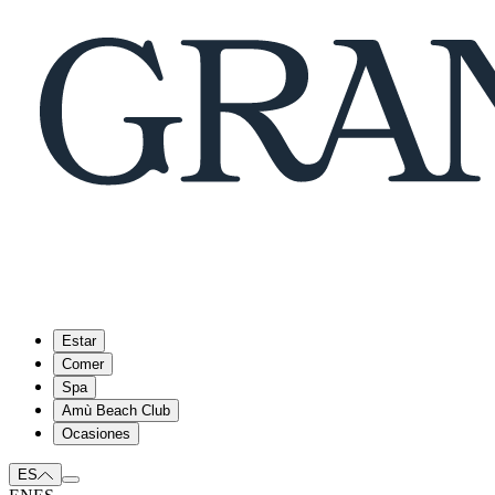
Estar
Comer
Spa
Amù Beach Club
Ocasiones
ES