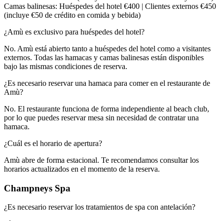
Camas balinesas: Huéspedes del hotel €400 | Clientes externos €450
(incluye €50 de crédito en comida y bebida)​​​​‌ ‍ ​‍​‍‌‍ ‌ ​‍‌‍‍‌‌‍‌ ‌‍‍‌‌‍ ‍​‍​‍​ ‍‍​‍​‍‌ ​ ‌‍​‌‌‍ ‍‌‍‍‌‌ ‌​‌ ‍‌​‍ ‍‌‍‍‌‌‍ ​‍​‍​‍ ​​‍​‍‌‍‍​‌ ​‍‌‍‌‌‌‍‌‍​‍​‍​ ‍‍​‍​‍‌‍‍​‌ ‌​‌ ‌​‌ ​​‌ ​ ​ ‍‍​‍ ​‍ ‌‍ ​​‍ ‌‌‍​‌‌‍ ‍‌‍‌​​‍ ‌‌ ​‍​‍ ‌‌‍‍​‌‍ ‌ ‌​‌‍‌‌‌‍ ​‌ ​ ​‍ ‌‌ ​ ‌ ‌​‌ ‌‌‌‍‌​‌‍‍‌‌‍ ​‍ ‍‌ ‌‍‌‍‌‌‌ ​‍‌‍​ ‌‍‌‌‌‍ ​​‍ ‍‌‍​‌‌ ​​‌ ​​​‍ ‌‍‍‌‌‍ ‍‌ ‌​‌‍‌‌‌‍ ‍‌ ‌​​‍ ‌‍‌‌‌‍‌​‌‍‍‌‌ ‌​​‍ ‌‍ ‌‌‍ ‌‍‌​‌‍‌‌​ ‌‌ ​​‌ ​‍‌‍‌‌‌ ​ ‌‍‌‌‌‍ ‍‌ ‌​‌‍​‌‌ ‌​‌‍‍‌‌‍ ‌‍ ‍​ ‍ ‌‍‍‌‌‍‌​​ ‌‌‍‌‍‌‍‌​​ ​​‌‍​‌​ ‌‍​ ​ ‌‍‌‍‌‍​‍​‍ ‌​ ​‍​ ‌‌​ ‌ ‌‍​‍​‍ ‌​ ‌​​ ​‌​ ‌​​ ‍‌​‍ ‌​ ‍​​ ‌​‌‍​‌‌‍‌‌​‍ ‌​ ‌​​ ​ ​ ​ ​ ​​​ ​​​ ‌​​ ‍‌​ ‌‌‌‍‌‍​ ‌​‌‍‌‌​ ‌‍​ ‍ ‌ ‌​‌ ‍‌‌ ​​‌‍‌‌​ ‌‌‍‍​‌‍ ‌ ‌​‌‍‌‌‌‍ ​‌​‌‍‌‍​‌‌ ​‌​ ‍ ‌ ​​‌‍​‌‌ ‌​‌‍‍​​ ‌‌‍​‌‌‍ ‍‌ ​ ‌ ‌ ‌‍‌‌‌ ​‍​‍‌‌​ ‌‌‌​​‍‌‌ ‌‍‍ ‌‍‌‌‌ ‍‌​‍‌‌​ ​ ‌​‌​​‍‌‌​ ​ ‌​‌​​‍‌‌​ ​‍​ ​‍‌‍​‍‌‍‌​​ ‍‌​ ‍‌​ ‌‌​ ‌‌‌‍​‌​ ‌‌​ ​‌‌‍​‍‌‍‌‌‌‍​ ​‍‌‌​ ​‍​ ​‍​‍‌‌​ ‌‌‌​‌​​‍ ‍‌‍​ ‌‍‍​‌‍‍‌‌‍ ​‌‍‌​‌ ​‍‌‍‌‌‌‍ ‍​‍‌‌​ ‌‌‌​​‍‌‌ ‌‍‍ ‌‍‌‌‌ ‍‌​‍‌‌​ ​ ‌​‌​​‍‌‌​ ​ ‌​‌​​‍‌‌​ ​‍​ ​‍​ ‌ ​ ​‍​ ‍​​ ‌‍​ ‍​​ ‍​​ ‌ ​ ‌‍​ ‍​​ ​‍​ ‌​‌‍​‍​‍‌‌​ ​‍​ ​‍​‍‌‌​ ‌‌‌​‌​​‍ ‍‌ ‌​‌‍‌‌‌ ‍​‌ ‌​​ ‌‍​‍‌‍​‌‌ ​ ‌‍‌‌‌‌‌‌‌ ​‍‌‍ ​​ ‌‌‍‍​‌ ‌​‌ ‌​‌ ​​‌ ​ ​‍‌‌​ ​ ‌​​‌​‍‌‌​ ​‍‌​‌‍​‍‌‌​ ​‍‌​‌‍‌‍ ​​‍ ‌‌‍​‌‌‍ ‍‌‍‌​​‍ ‌‌ ​‍​‍ ‌‌‍‍​‌‍ ‌ ‌​‌‍‌‌‌‍ ​‌ ​ ​‍ ‌‌ ​ ‌ ‌​‌ ‌‌‌‍‌​‌‍‍‌‌‍ ​‍ ‍‌ ‌‍‌‍‌‌‌ ​‍‌‍​ ‌‍‌‌‌‍ ​​‍ ‍‌‍​‌‌ ​​‌ ​​​‍‌‍‌‍‍‌‌‍‌​​ ‌‌‍‌‍‌‍‌​​ ​​‌‍​‌​ ‌‍​ ​ ‌‍‌‍‌‍​‍​‍ ‌​ ​‍​ ‌‌​ ‌ ‌‍​‍​‍ ‌​ ‌​​ ​‌​ ‌​​ ‍‌​‍ ‌​ ‍​​ ‌​‌‍​‌‌‍‌‌​‍ ‌​ ‌​​ ​ ​ ​ ​ ​​​ ​​​ ‌​​ ‍‌​ ‌‌‌‍‌‍​ ‌​‌‍‌‌​ ‌‍​‍‌‍‌ ‌​‌ ‍‌‌ ​​‌‍‌‌​ ‌‌‍‍​‌‍ ‌ ‌​‌‍‌‌‌‍ ​‌​‌‍‌‍​‌‌ ​‌​‍‌‍‌ ​​‌‍​‌‌ ‌​‌‍‍​​ ‌‌‍​‌‌‍ ‍‌ ​ ‌ ‌ ‌‍‌‌‌ ​‍​‍‌‌​ ‌‌‌​​‍‌‌ ‌‍‍ ‌‍‌‌‌ ‍‌​‍‌‌​ ​ ‌​‌​​‍‌‌​ ​ ‌​‌​​‍‌‌​ ​‍​ ​‍‌‍​‍‌‍‌​​ ‍‌​ ‍‌​ ‌‌​ ‌‌‌‍​‌​ ‌‌​ ​‌‌‍​‍‌‍‌‌‌‍​ ​‍‌‌​ ​‍​ ​‍​‍‌‌​ ‌‌‌​‌​​‍ ‍‌‍​ ‌‍‍​‌‍‍‌‌‍ ​‌‍‌​‌ ​‍‌‍‌‌‌‍ ‍​‍‌‌​ ‌‌‌​​‍‌‌ ‌‍‍ ‌‍‌‌‌ ‍‌​‍‌‌​ ​ ‌​‌​​‍‌‌​ ​ ‌​‌​​‍‌‌​ ​‍​ ​‍​ ‌ ​ ​‍​ ‍​​ ‌‍​ ‍​​ ‍​​ ‌ ​ ‌‍​ ‍​​ ​‍​ ‌​‌‍​‍​‍‌‌​ ​‍​ ​‍​‍‌‌​ ‌‌‌​‌​​‍ ‍‌ ‌​‌‍‌‌‌ ‍​‌ ‌​​‍‌‍‌ ​​‌‍‌‌‌ ​‍‌ ​ ‌ ​​‌‍‌‌‌‍​ ‌ ‌​‌‍‍‌‌ ‌‍‌‍‌‌​ ‌‌ ​​‌ ‌‌‌‍​‍‌‍ ​‌‍‍‌‌ ​ ‌‍‍​‌‍‌‌‌‍‌​​‍​‍‌ ‌
¿Amù es exclusivo para huéspedes del hotel?​​​​‌ ‍ ​‍​‍‌‍ ‌ ​‍‌‍‍‌‌‍‌ ‌‍‍‌‌‍ ‍​‍​‍​ ‍‍​‍​‍‌ ​ ‌‍​‌‌‍ ‍‌‍‍‌‌ ‌​‌ ‍‌​‍ ‍‌‍‍‌‌‍ ​‍​‍​‍ ​​‍​‍‌‍‍​‌ ​‍‌‍‌‌‌‍‌‍​‍​‍​ ‍‍​‍​‍‌‍‍​‌ ‌​‌ ‌​‌ ​​‌ ​ ​ ‍‍​‍ ​‍ ‌‍ ​​‍ ‌‌‍​‌‌‍ ‍‌‍‌​​‍ ‌‌ ​‍​‍ ‌‌‍‍​‌‍ ‌ ‌​‌‍‌‌‌‍ ​‌ ​ ​‍ ‌‌ ​ ‌ ‌​‌ ‌‌‌‍‌​‌‍‍‌‌‍ ​‍ ‍‌ ‌‍‌‍‌‌‌ ​‍‌‍​ ‌‍‌‌‌‍ ​​‍ ‍‌‍​‌‌ ​​‌ ​​​‍ ‌‍‍‌‌‍ ‍‌ ‌​‌‍‌‌‌‍ ‍‌ ‌​​‍ ‌‍‌‌‌‍‌​‌‍‍‌‌ ‌​​‍ ‌‍ ‌‌‍ ‌‍‌​‌‍‌‌​ ‌‌ ​​‌ ​‍‌‍‌‌‌ ​ ‌‍‌‌‌‍ ‍‌ ‌​‌‍​‌‌ ‌​‌‍‍‌‌‍ ‌‍ ‍​ ‍ ‌‍‍‌‌‍‌​​ ‌​ ‌‌‌‍​ ‌‍‌​‌‍​‍​ ​​‌‍​‍‌‍‌‌​ ‌​​‍ ‌​ ‌‌​ ​‌‌‍​ ‌‍‌​​‍ ‌​ ‌​​ ​‌‌‍​‍​ ‌​​‍ ‌‌‍​‍​ ‌‍​ ​‍​ ‍​​‍ ‌‌‍‌‍​ ​ ​ ‌‍​ ‌​​ ​ ​ ​‍​ ‌ ​ ‌ ​ ​‌‌‍​‌​ ‌ ‌‍‌‌​ ‍ ‌ ‌​‌ ‍‌‌ ​​‌‍‌‌​ ‌‌‍‍​‌‍ ‌ ‌​‌‍‌‌‌‍ ​‌​‌‍‌‍​‌‌ ​‌​ ‍ ‌ ​​‌‍​‌‌ ‌​‌‍‍​​ ‌‌ ​‌‌ ‌‌‌‍‌‌‌ ​ ‌ ‌​‌‍‍‌‌‍ ‌‍ ‍​ ‌‍​‍‌‍​‌‌ ​ ‌‍‌‌‌‌‌‌‌ ​‍‌‍ ​​ ‌‌‍‍​‌ ‌​‌ ‌​‌ ​​‌ ​ ​‍‌‌​ ​ ‌​​‌​‍‌‌​ ​‍‌​‌‍​‍‌‌​ ​‍‌​‌‍‌‍ ​​‍ ‌‌‍​‌‌‍ ‍‌‍‌​​‍ ‌‌ ​‍​‍ ‌‌‍‍​‌‍ ‌ ‌​‌‍‌‌‌‍ ​‌ ​ ​‍ ‌‌ ​ ‌ ‌​‌ ‌‌‌‍‌​‌‍‍‌‌‍ ​‍ ‍‌ ‌‍‌‍‌‌‌ ​‍‌‍​ ‌‍‌‌‌‍ ​​‍ ‍‌‍​‌‌ ​​‌ ​​​‍‌‍‌‍‍‌‌‍‌​​ ‌​ ‌‌‌‍​ ‌‍‌​‌‍​‍​ ​​‌‍​‍‌‍‌‌​ ‌​​‍ ‌​ ‌‌​ ​‌‌‍​ ‌‍‌​​‍ ‌​ ‌​​ ​‌‌‍​‍​ ‌​​‍ ‌‌‍​‍​ ‌‍​ ​‍​ ‍​​‍ ‌‌‍‌‍​ ​ ​ ‌‍​ ‌​​ ​ ​ ​‍​ ‌ ​ ‌ ​ ​‌‌‍​‌​ ‌ ‌‍‌‌​‍‌‍‌ ‌​‌ ‍‌‌ ​​‌‍‌‌​ ‌‌‍‍​‌‍ ‌ ‌​‌‍‌‌‌‍ ​‌​‌‍‌‍​‌‌ ​‌​‍‌‍‌ ​​‌‍​‌‌ ‌​‌‍‍​​ ‌‌ ​‌‌ ‌‌‌‍‌‌‌ ​ ‌ ‌​‌‍‍‌‌‍ ‌‍ ‍​‍‌‍‌ ​​‌‍‌‌‌ ​‍‌ ​ ‌ ​​‌‍‌‌‌‍​ ‌ ‌​‌‍‍‌‌ ‌‍‌‍‌‌​ ‌‌ ​​‌ ‌‌‌‍​‍‌‍ ​‌‍‍‌‌ ​ ‌‍‍​‌‍‌‌‌‍‌​​‍​‍‌ ‌
No. Amù está abierto tanto a huéspedes del hotel como a visitantes
externos. Todas las hamacas y camas balinesas están disponibles
bajo las mismas condiciones de reserva.​​​​‌ ‍ ​‍​‍‌‍ ‌ ​‍‌‍‍‌‌‍‌ ‌‍‍‌‌‍ ‍​‍​‍​ ‍‍​‍​‍‌ ​ ‌‍​‌‌‍ ‍‌‍‍‌‌ ‌​‌ ‍‌​‍ ‍‌‍‍‌‌‍ ​‍​‍​‍ ​​‍​‍‌‍‍​‌ ​‍‌‍‌‌‌‍‌‍​‍​‍​ ‍‍​‍​‍‌‍‍​‌ ‌​‌ ‌​‌ ​​‌ ​ ​ ‍‍​‍ ​‍ ‌‍ ​​‍ ‌‌‍​‌‌‍ ‍‌‍‌​​‍ ‌‌ ​‍​‍ ‌‌‍‍​‌‍ ‌ ‌​‌‍‌‌‌‍ ​‌ ​ ​‍ ‌‌ ​ ‌ ‌​‌ ‌‌‌‍‌​‌‍‍‌‌‍ ​‍ ‍‌ ‌‍‌‍‌‌‌ ​‍‌‍​ ‌‍‌‌‌‍ ​​‍ ‍‌‍​‌‌ ​​‌ ​​​‍ ‌‍‍‌‌‍ ‍‌ ‌​‌‍‌‌‌‍ ‍‌ ‌​​‍ ‌‍‌‌‌‍‌​‌‍‍‌‌ ‌​​‍ ‌‍ ‌‌‍ ‌‍‌​‌‍‌‌​ ‌‌ ​​‌ ​‍‌‍‌‌‌ ​ ‌‍‌‌‌‍ ‍‌ ‌​‌‍​‌‌ ‌​‌‍‍‌‌‍ ‌‍ ‍​ ‍ ‌‍‍‌‌‍‌​​ ‌​ ‌‌‌‍​ ‌‍‌​‌‍​‍​ ​​‌‍​‍‌‍‌‌​ ‌​​‍ ‌​ ‌‌​ ​‌‌‍​ ‌‍‌​​‍ ‌​ ‌​​ ​‌‌‍​‍​ ‌​​‍ ‌‌‍​‍​ ‌‍​ ​‍​ ‍​​‍ ‌‌‍‌‍​ ​ ​ ‌‍​ ‌​​ ​ ​ ​‍​ ‌ ​ ‌ ​ ​‌‌‍​‌​ ‌ ‌‍‌‌​ ‍ ‌ ‌​‌ ‍‌‌ ​​‌‍‌‌​ ‌‌‍‍​‌‍ ‌ ‌​‌‍‌‌‌‍ ​‌​‌‍‌‍​‌‌ ​‌​ ‍ ‌ ​​‌‍​‌‌ ‌​‌‍‍​​ ‌‌‍​‌‌‍ ‍‌ ​ ‌ ‌ ‌‍‌‌‌ ​‍​‍‌‌​ ‌‌‌​​‍‌‌ ‌‍‍ ‌‍‌‌‌ ‍‌​‍‌‌​ ​ ‌​‌​​‍‌‌​ ​ ‌​‌​​‍‌‌​ ​‍​ ​‍​ ‍​​ ​ ​ ​‍​ ​ ​ ​‌​ ​ ​ ​ ​ ‌‌‌‍‌‍​ ‌ ​ ​‌​ ‌ ​‍‌‌​ ​‍​ ​‍​‍‌‌​ ‌‌‌​‌​​‍ ‍‌‍​ ‌‍‍​‌‍‍‌‌‍ ​‌‍‌​‌ ​‍‌‍‌‌‌‍ ‍​‍‌‌​ ‌‌‌​​‍‌‌ ‌‍‍ ‌‍‌‌‌ ‍‌​‍‌‌​ ​ ‌​‌​​‍‌‌​ ​ ‌​‌​​‍‌‌​ ​‍​ ​‍‌‍‌‍‌‍​‍‌‍‌​​ ‌​​ ‍‌​ ‌‌​ ‌​​ ​‍‌‍​‌​ ​ ‌‍​‌‌‍‌​​‍‌‌​ ​‍​ ​‍​‍‌‌​ ‌‌‌​‌​​‍ ‍‌ ‌​‌‍‌‌‌ ‍​‌ ‌​​ ‌‍​‍‌‍​‌‌ ​ ‌‍‌‌‌‌‌‌‌ ​‍‌‍ ​​ ‌‌‍‍​‌ ‌​‌ ‌​‌ ​​‌ ​ ​‍‌‌​ ​ ‌​​‌​‍‌‌​ ​‍‌​‌‍​‍‌‌​ ​‍‌​‌‍‌‍ ​​‍ ‌‌‍​‌‌‍ ‍‌‍‌​​‍ ‌‌ ​‍​‍ ‌‌‍‍​‌‍ ‌ ‌​‌‍‌‌‌‍ ​‌ ​ ​‍ ‌‌ ​ ‌ ‌​‌ ‌‌‌‍‌​‌‍‍‌‌‍ ​‍ ‍‌ ‌‍‌‍‌‌‌ ​‍‌‍​ ‌‍‌‌‌‍ ​​‍ ‍‌‍​‌‌ ​​‌ ​​​‍‌‍‌‍‍‌‌‍‌​​ ‌​ ‌‌‌‍​ ‌‍‌​‌‍​‍​ ​​‌‍​‍‌‍‌‌​ ‌​​‍ ‌​ ‌‌​ ​‌‌‍​ ‌‍‌​​‍ ‌​ ‌​​ ​‌‌‍​‍​ ‌​​‍ ‌‌‍​‍​ ‌‍​ ​‍​ ‍​​‍ ‌‌‍‌‍​ ​ ​ ‌‍​ ‌​​ ​ ​ ​‍​ ‌ ​ ‌ ​ ​‌‌‍​‌​ ‌ ‌‍‌‌​‍‌‍‌ ‌​‌ ‍‌‌ ​​‌‍‌‌​ ‌‌‍‍​‌‍ ‌ ‌​‌‍‌‌‌‍ ​‌​‌‍‌‍​‌‌ ​‌​‍‌‍‌ ​​‌‍​‌‌ ‌​‌‍‍​​ ‌‌‍​‌‌‍ ‍‌ ​ ‌ ‌ ‌‍‌‌‌ ​‍​‍‌‌​ ‌‌‌​​‍‌‌ ‌‍‍ ‌‍‌‌‌ ‍‌​‍‌‌​ ​ ‌​‌​​‍‌‌​ ​ ‌​‌​​‍‌‌​ ​‍​ ​‍​ ‍​​ ​ ​ ​‍​ ​ ​ ​‌​ ​ ​ ​ ​ ‌‌‌‍‌‍​ ‌ ​ ​‌​ ‌ ​‍‌‌​ ​‍​ ​‍​‍‌‌​ ‌‌‌​‌​​‍ ‍‌‍​ ‌‍‍​‌‍‍‌‌‍ ​‌‍‌​‌ ​‍‌‍‌‌‌‍ ‍​‍‌‌​ ‌‌‌​​‍‌‌ ‌‍‍ ‌‍‌‌‌ ‍‌​‍‌‌​ ​ ‌​‌​​‍‌‌​ ​ ‌​‌​​‍‌‌​ ​‍​ ​‍‌‍‌‍‌‍​‍‌‍‌​​ ‌​​ ‍‌​ ‌‌​ ‌​​ ​‍‌‍​‌​ ​ ‌‍​‌‌‍‌​​‍‌‌​ ​‍​ ​‍​‍‌‌​ ‌‌‌​‌​​‍ ‍‌ ‌​‌‍‌‌‌ ‍​‌ ‌​​‍‌‍‌ ​​‌‍‌‌‌ ​‍‌ ​ ‌ ​​‌‍‌‌‌‍​ ‌ ‌​‌‍‍‌‌ ‌‍‌‍‌‌​ ‌‌ ​​‌ ‌‌‌‍​‍‌‍ ​‌‍‍‌‌ ​ ‌‍‍​‌‍‌‌‌‍‌​​‍​‍‌ ‌
¿Es necesario reservar una hamaca para comer en el restaurante de
Amù?​​​​‌ ‍ ​‍​‍‌‍ ‌ ​‍‌‍‍‌‌‍‌ ‌‍‍‌‌‍ ‍​‍​‍​ ‍‍​‍​‍‌ ​ ‌‍​‌‌‍ ‍‌‍‍‌‌ ‌​‌ ‍‌​‍ ‍‌‍‍‌‌‍ ​‍​‍​‍ ​​‍​‍‌‍‍​‌ ​‍‌‍‌‌‌‍‌‍​‍​‍​ ‍‍​‍​‍‌‍‍​‌ ‌​‌ ‌​‌ ​​‌ ​ ​ ‍‍​‍ ​‍ ‌‍ ​​‍ ‌‌‍​‌‌‍ ‍‌‍‌​​‍ ‌‌ ​‍​‍ ‌‌‍‍​‌‍ ‌ ‌​‌‍‌‌‌‍ ​‌ ​ ​‍ ‌‌ ​ ‌ ‌​‌ ‌‌‌‍‌​‌‍‍‌‌‍ ​‍ ‍‌ ‌‍‌‍‌‌‌ ​‍‌‍​ ‌‍‌‌‌‍ ​​‍ ‍‌‍​‌‌ ​​‌ ​​​‍ ‌‍‍‌‌‍ ‍‌ ‌​‌‍‌‌‌‍ ‍‌ ‌​​‍ ‌‍‌‌‌‍‌​‌‍‍‌‌ ‌​​‍ ‌‍ ‌‌‍ ‌‍‌​‌‍‌‌​ ‌‌ ​​‌ ​‍‌‍‌‌‌ ​ ‌‍‌‌‌‍ ‍‌ ‌​‌‍​‌‌ ‌​‌‍‍‌‌‍ ‌‍ ‍​ ‍ ‌‍‍‌‌‍‌​​ ‌‌‍‌‌‌‍​ ​ ‌‌‌‍‌‌‌‍​‌​ ‍​​ ​​​ ‍‌​‍ ‌‌‍​ ​ ​‍​ ‌‌​ ‌​​‍ ‌​ ‌​​ ‍‌‌‍‌‍​ ​​​‍ ‌‌‍​‌‌‍‌‌​ ‌‌‌‍‌‌​‍ ‌‌‍​‌‌‍‌‌​ ‌​​ ‍‌​ ‌‍‌‍​ ‌‍​ ​ ‌‍‌‍‌​‌‍​‍​ ‍​​ ​​​ ‍ ‌ ‌​‌ ‍‌‌ ​​‌‍‌‌​ ‌‌‍‍​‌‍ ‌ ‌​‌‍‌‌‌‍ ​‌​‌‍‌‍​‌‌ ​‌​ ‍ ‌ ​​‌‍​‌‌ ‌​‌‍‍​​ ‌‌ ​‌‌ ‌‌‌‍‌‌‌ ​ ‌ ‌​‌‍‍‌‌‍ ‌‍ ‍​ ‌‍​‍‌‍​‌‌ ​ ‌‍‌‌‌‌‌‌‌ ​‍‌‍ ​​ ‌‌‍‍​‌ ‌​‌ ‌​‌ ​​‌ ​ ​‍‌‌​ ​ ‌​​‌​‍‌‌​ ​‍‌​‌‍​‍‌‌​ ​‍‌​‌‍‌‍ ​​‍ ‌‌‍​‌‌‍ ‍‌‍‌​​‍ ‌‌ ​‍​‍ ‌‌‍‍​‌‍ ‌ ‌​‌‍‌‌‌‍ ​‌ ​ ​‍ ‌‌ ​ ‌ ‌​‌ ‌‌‌‍‌​‌‍‍‌‌‍ ​‍ ‍‌ ‌‍‌‍‌‌‌ ​‍‌‍​ ‌‍‌‌‌‍ ​​‍ ‍‌‍​‌‌ ​​‌ ​​​‍‌‍‌‍‍‌‌‍‌​​ ‌‌‍‌‌‌‍​ ​ ‌‌‌‍‌‌‌‍​‌​ ‍​​ ​​​ ‍‌​‍ ‌‌‍​ ​ ​‍​ ‌‌​ ‌​​‍ ‌​ ‌​​ ‍‌‌‍‌‍​ ​​​‍ ‌‌‍​‌‌‍‌‌​ ‌‌‌‍‌‌​‍ ‌‌‍​‌‌‍‌‌​ ‌​​ ‍‌​ ‌‍‌‍​ ‌‍​ ​ ‌‍‌‍‌​‌‍​‍​ ‍​​ ​​​‍‌‍‌ ‌​‌ ‍‌‌ ​​‌‍‌‌​ ‌‌‍‍​‌‍ ‌ ‌​‌‍‌‌‌‍ ​‌​‌‍‌‍​‌‌ ​‌​‍‌‍‌ ​​‌‍​‌‌ ‌​‌‍‍​​ ‌‌ ​‌‌ ‌‌‌‍‌‌‌ ​ ‌ ‌​‌‍‍‌‌‍ ‌‍ ‍​‍‌‍‌ ​​‌‍‌‌‌ ​‍‌ ​ ‌ ​​‌‍‌‌‌‍​ ‌ ‌​‌‍‍‌‌ ‌‍‌‍‌‌​ ‌‌ ​​‌ ‌‌‌‍​‍‌‍ ​‌‍‍‌‌ ​ ‌‍‍​‌‍‌‌‌‍‌​​‍​‍‌ ‌
No. El restaurante funciona de forma independiente al beach club,
por lo que puedes reservar mesa sin necesidad de contratar una
hamaca.​​​​‌ ‍ ​‍​‍‌‍ ‌ ​‍‌‍‍‌‌‍‌ ‌‍‍‌‌‍ ‍​‍​‍​ ‍‍​‍​‍‌ ​ ‌‍​‌‌‍ ‍‌‍‍‌‌ ‌​‌ ‍‌​‍ ‍‌‍‍‌‌‍ ​‍​‍​‍ ​​‍​‍‌‍‍​‌ ​‍‌‍‌‌‌‍‌‍​‍​‍​ ‍‍​‍​‍‌‍‍​‌ ‌​‌ ‌​‌ ​​‌ ​ ​ ‍‍​‍ ​‍ ‌‍ ​​‍ ‌‌‍​‌‌‍ ‍‌‍‌​​‍ ‌‌ ​‍​‍ ‌‌‍‍​‌‍ ‌ ‌​‌‍‌‌‌‍ ​‌ ​ ​‍ ‌‌ ​ ‌ ‌​‌ ‌‌‌‍‌​‌‍‍‌‌‍ ​‍ ‍‌ ‌‍‌‍‌‌‌ ​‍‌‍​ ‌‍‌‌‌‍ ​​‍ ‍‌‍​‌‌ ​​‌ ​​​‍ ‌‍‍‌‌‍ ‍‌ ‌​‌‍‌‌‌‍ ‍‌ ‌​​‍ ‌‍‌‌‌‍‌​‌‍‍‌‌ ‌​​‍ ‌‍ ‌‌‍ ‌‍‌​‌‍‌‌​ ‌‌ ​​‌ ​‍‌‍‌‌‌ ​ ‌‍‌‌‌‍ ‍‌ ‌​‌‍​‌‌ ‌​‌‍‍‌‌‍ ‌‍ ‍​ ‍ ‌‍‍‌‌‍‌​​ ‌‌‍‌‌‌‍​ ​ ‌‌‌‍‌‌‌‍​‌​ ‍​​ ​​​ ‍‌​‍ ‌‌‍​ ​ ​‍​ ‌‌​ ‌​​‍ ‌​ ‌​​ ‍‌‌‍‌‍​ ​​​‍ ‌‌‍​‌‌‍‌‌​ ‌‌‌‍‌‌​‍ ‌‌‍​‌‌‍‌‌​ ‌​​ ‍‌​ ‌‍‌‍​ ‌‍​ ​ ‌‍‌‍‌​‌‍​‍​ ‍​​ ​​​ ‍ ‌ ‌​‌ ‍‌‌ ​​‌‍‌‌​ ‌‌‍‍​‌‍ ‌ ‌​‌‍‌‌‌‍ ​‌​‌‍‌‍​‌‌ ​‌​ ‍ ‌ ​​‌‍​‌‌ ‌​‌‍‍​​ ‌‌‍​‌‌‍ ‍‌ ​ ‌ ‌ ‌‍‌‌‌ ​‍​‍‌‌​ ‌‌‌​​‍‌‌ ‌‍‍ ‌‍‌‌‌ ‍‌​‍‌‌​ ​ ‌​‌​​‍‌‌​ ​ ‌​‌​​‍‌‌​ ​‍​ ​‍​ ‍​​ ​ ​ ‍‌​ ​‍‌‍​‍‌‍​‌​ ‍​​ ​‌​ ‍​‌‍​ ‌‍‌‍​ ‌‍​‍‌‌​ ​‍​ ​‍​‍‌‌​ ‌‌‌​‌​​‍ ‍‌‍​ ‌‍‍​‌‍‍‌‌‍ ​‌‍‌​‌ ​‍‌‍‌‌‌‍ ‍​‍‌‌​ ‌‌‌​​‍‌‌ ‌‍‍ ‌‍‌‌‌ ‍‌​‍‌‌​ ​ ‌​‌​​‍‌‌​ ​ ‌​‌​​‍‌‌​ ​‍​ ​‍‌‍‌‍​ ‌‌‌‍​‌​ ​ ​ ​​‌‍‌​​ ​‍​ ‌ ‌‍​‌‌‍​ ‌‍​‌​ ‌‍​‍‌‌​ ​‍​ ​‍​‍‌‌​ ‌‌‌​‌​​‍ ‍‌ ‌​‌‍‌‌‌ ‍​‌ ‌​​ ‌‍​‍‌‍​‌‌ ​ ‌‍‌‌‌‌‌‌‌ ​‍‌‍ ​​ ‌‌‍‍​‌ ‌​‌ ‌​‌ ​​‌ ​ ​‍‌‌​ ​ ‌​​‌​‍‌‌​ ​‍‌​‌‍​‍‌‌​ ​‍‌​‌‍‌‍ ​​‍ ‌‌‍​‌‌‍ ‍‌‍‌​​‍ ‌‌ ​‍​‍ ‌‌‍‍​‌‍ ‌ ‌​‌‍‌‌‌‍ ​‌ ​ ​‍ ‌‌ ​ ‌ ‌​‌ ‌‌‌‍‌​‌‍‍‌‌‍ ​‍ ‍‌ ‌‍‌‍‌‌‌ ​‍‌‍​ ‌‍‌‌‌‍ ​​‍ ‍‌‍​‌‌ ​​‌ ​​​‍‌‍‌‍‍‌‌‍‌​​ ‌‌‍‌‌‌‍​ ​ ‌‌‌‍‌‌‌‍​‌​ ‍​​ ​​​ ‍‌​‍ ‌‌‍​ ​ ​‍​ ‌‌​ ‌​​‍ ‌​ ‌​​ ‍‌‌‍‌‍​ ​​​‍ ‌‌‍​‌‌‍‌‌​ ‌‌‌‍‌‌​‍ ‌‌‍​‌‌‍‌‌​ ‌​​ ‍‌​ ‌‍‌‍​ ‌‍​ ​ ‌‍‌‍‌​‌‍​‍​ ‍​​ ​​​‍‌‍‌ ‌​‌ ‍‌‌ ​​‌‍‌‌​ ‌‌‍‍​‌‍ ‌ ‌​‌‍‌‌‌‍ ​‌​‌‍‌‍​‌‌ ​‌​‍‌‍‌ ​​‌‍​‌‌ ‌​‌‍‍​​ ‌‌‍​‌‌‍ ‍‌ ​ ‌ ‌ ‌‍‌‌‌ ​‍​‍‌‌​ ‌‌‌​​‍‌‌ ‌‍‍ ‌‍‌‌‌ ‍‌​‍‌‌​ ​ ‌​‌​​‍‌‌​ ​ ‌​‌​​‍‌‌​ ​‍​ ​‍​ ‍​​ ​ ​ ‍‌​ ​‍‌‍​‍‌‍​‌​ ‍​​ ​‌​ ‍​‌‍​ ‌‍‌‍​ ‌‍​‍‌‌​ ​‍​ ​‍​‍‌‌​ ‌‌‌​‌​​‍ ‍‌‍​ ‌‍‍​‌‍‍‌‌‍ ​‌‍‌​‌ ​‍‌‍‌‌‌‍ ‍​‍‌‌​ ‌‌‌​​‍‌‌ ‌‍‍ ‌‍‌‌‌ ‍‌​‍‌‌​ ​ ‌​‌​​‍‌‌​ ​ ‌​‌​​‍‌‌​ ​‍​ ​‍‌‍‌‍​ ‌‌‌‍​‌​ ​ ​ ​​‌‍‌​​ ​‍​ ‌ ‌‍​‌‌‍​ ‌‍​‌​ ‌‍​‍‌‌​ ​‍​ ​‍​‍‌‌​ ‌‌‌​‌​​‍ ‍‌ ‌​‌‍‌‌‌ ‍​‌ ‌​​‍‌‍‌ ​​‌‍‌‌‌ ​‍‌ ​ ‌ ​​‌‍‌‌‌‍​ ‌ ‌​‌‍‍‌‌ ‌‍‌‍‌‌​ ‌‌ ​​‌ ‌‌‌‍​‍‌‍ ​‌‍‍‌‌ ​ ‌‍‍​‌‍‌‌‌‍‌​​‍​‍‌ ‌
¿Cuál es el horario de apertura?​​​​‌ ‍ ​‍​‍‌‍ ‌ ​‍‌‍‍‌‌‍‌ ‌‍‍‌‌‍ ‍​‍​‍​ ‍‍​‍​‍‌ ​ ‌‍​‌‌‍ ‍‌‍‍‌‌ ‌​‌ ‍‌​‍ ‍‌‍‍‌‌‍ ​‍​‍​‍ ​​‍​‍‌‍‍​‌ ​‍‌‍‌‌‌‍‌‍​‍​‍​ ‍‍​‍​‍‌‍‍​‌ ‌​‌ ‌​‌ ​​‌ ​ ​ ‍‍​‍ ​‍ ‌‍ ​​‍ ‌‌‍​‌‌‍ ‍‌‍‌​​‍ ‌‌ ​‍​‍ ‌‌‍‍​‌‍ ‌ ‌​‌‍‌‌‌‍ ​‌ ​ ​‍ ‌‌ ​ ‌ ‌​‌ ‌‌‌‍‌​‌‍‍‌‌‍ ​‍ ‍‌ ‌‍‌‍‌‌‌ ​‍‌‍​ ‌‍‌‌‌‍ ​​‍ ‍‌‍​‌‌ ​​‌ ​​​‍ ‌‍‍‌‌‍ ‍‌ ‌​‌‍‌‌‌‍ ‍‌ ‌​​‍ ‌‍‌‌‌‍‌​‌‍‍‌‌ ‌​​‍ ‌‍ ‌‌‍ ‌‍‌​‌‍‌‌​ ‌‌ ​​‌ ​‍‌‍‌‌‌ ​ ‌‍‌‌‌‍ ‍‌ ‌​‌‍​‌‌ ‌​‌‍‍‌‌‍ ‌‍ ‍​ ‍ ‌‍‍‌‌‍‌​​ ‌‌‍‌​​ ‌‍​ ‌​‌‍​‍​ ‌‌​ ‌​‌‍‌‌​ ‍‌​‍ ‌​ ​ ​ ​‌​ ​​‌‍​‌​‍ ‌​ ‌​‌‍‌‍‌‍​‌‌‍‌‍​‍ ‌​ ‍‌​ ​ ​ ‌‌​ ‌‌​‍ ‌​ ‌​‌‍‌‌​ ​ ​ ‌ ​ ​ ​ ‌​‌‍​ ​ ​‍‌‍​ ‌‍​‍​ ​‍‌‍‌‍​ ‍ ‌ ‌​‌ ‍‌‌ ​​‌‍‌‌​ ‌‌‍‍​‌‍ ‌ ‌​‌‍‌‌‌‍ ​‌​‌‍‌‍​‌‌ ​‌​ ‍ ‌ ​​‌‍​‌‌ ‌​‌‍‍​​ ‌‌ ​‌‌ ‌‌‌‍‌‌‌ ​ ‌ ‌​‌‍‍‌‌‍ ‌‍ ‍​ ‌‍​‍‌‍​‌‌ ​ ‌‍‌‌‌‌‌‌‌ ​‍‌‍ ​​ ‌‌‍‍​‌ ‌​‌ ‌​‌ ​​‌ ​ ​‍‌‌​ ​ ‌​​‌​‍‌‌​ ​‍‌​‌‍​‍‌‌​ ​‍‌​‌‍‌‍ ​​‍ ‌‌‍​‌‌‍ ‍‌‍‌​​‍ ‌‌ ​‍​‍ ‌‌‍‍​‌‍ ‌ ‌​‌‍‌‌‌‍ ​‌ ​ ​‍ ‌‌ ​ ‌ ‌​‌ ‌‌‌‍‌​‌‍‍‌‌‍ ​‍ ‍‌ ‌‍‌‍‌‌‌ ​‍‌‍​ ‌‍‌‌‌‍ ​​‍ ‍‌‍​‌‌ ​​‌ ​​​‍‌‍‌‍‍‌‌‍‌​​ ‌‌‍‌​​ ‌‍​ ‌​‌‍​‍​ ‌‌​ ‌​‌‍‌‌​ ‍‌​‍ ‌​ ​ ​ ​‌​ ​​‌‍​‌​‍ ‌​ ‌​‌‍‌‍‌‍​‌‌‍‌‍​‍ ‌​ ‍‌​ ​ ​ ‌‌​ ‌‌​‍ ‌​ ‌​‌‍‌‌​ ​ ​ ‌ ​ ​ ​ ‌​‌‍​ ​ ​‍‌‍​ ‌‍​‍​ ​‍‌‍‌‍​‍‌‍‌ ‌​‌ ‍‌‌ ​​‌‍‌‌​ ‌‌‍‍​‌‍ ‌ ‌​‌‍‌‌‌‍ ​‌​‌‍‌‍​‌‌ ​‌​‍‌‍‌ ​​‌‍​‌‌ ‌​‌‍‍​​ ‌‌ ​‌‌ ‌‌‌‍‌‌‌ ​ ‌ ‌​‌‍‍‌‌‍ ‌‍ ‍​‍‌‍‌ ​​‌‍‌‌‌ ​‍‌ ​ ‌ ​​‌‍‌‌‌‍​ ‌ ‌​‌‍‍‌‌ ‌‍‌‍‌‌​ ‌‌ ​​‌ ‌‌‌‍​‍‌‍ ​‌‍‍‌‌ ​ ‌‍‍​‌‍‌‌‌‍‌​​‍​‍‌ ‌
Amù abre de forma estacional. Te recomendamos consultar los
horarios actualizados en el momento de la reserva.​​​​‌ ‍ ​‍​‍‌‍ ‌ ​‍‌‍‍‌‌‍‌ ‌‍‍‌‌‍ ‍​‍​‍​ ‍‍​‍​‍‌ ​ ‌‍​‌‌‍ ‍‌‍‍‌‌ ‌​‌ ‍‌​‍ ‍‌‍‍‌‌‍ ​‍​‍​‍ ​​‍​‍‌‍‍​‌ ​‍‌‍‌‌‌‍‌‍​‍​‍​ ‍‍​‍​‍‌‍‍​‌ ‌​‌ ‌​‌ ​​‌ ​ ​ ‍‍​‍ ​‍ ‌‍ ​​‍ ‌‌‍​‌‌‍ ‍‌‍‌​​‍ ‌‌ ​‍​‍ ‌‌‍‍​‌‍ ‌ ‌​‌‍‌‌‌‍ ​‌ ​ ​‍ ‌‌ ​ ‌ ‌​‌ ‌‌‌‍‌​‌‍‍‌‌‍ ​‍ ‍‌ ‌‍‌‍‌‌‌ ​‍‌‍​ ‌‍‌‌‌‍ ​​‍ ‍‌‍​‌‌ ​​‌ ​​​‍ ‌‍‍‌‌‍ ‍‌ ‌​‌‍‌‌‌‍ ‍‌ ‌​​‍ ‌‍‌‌‌‍‌​‌‍‍‌‌ ‌​​‍ ‌‍ ‌‌‍ ‌‍‌​‌‍‌‌​ ‌‌ ​​‌ ​‍‌‍‌‌‌ ​ ‌‍‌‌‌‍ ‍‌ ‌​‌‍​‌‌ ‌​‌‍‍‌‌‍ ‌‍ ‍​ ‍ ‌‍‍‌‌‍‌​​ ‌‌‍‌​​ ‌‍​ ‌​‌‍​‍​ ‌‌​ ‌​‌‍‌‌​ ‍‌​‍ ‌​ ​ ​ ​‌​ ​​‌‍​‌​‍ ‌​ ‌​‌‍‌‍‌‍​‌‌‍‌‍​‍ ‌​ ‍‌​ ​ ​ ‌‌​ ‌‌​‍ ‌​ ‌​‌‍‌‌​ ​ ​ ‌ ​ ​ ​ ‌​‌‍​ ​ ​‍‌‍​ ‌‍​‍​ ​‍‌‍‌‍​ ‍ ‌ ‌​‌ ‍‌‌ ​​‌‍‌‌​ ‌‌‍‍​‌‍ ‌ ‌​‌‍‌‌‌‍ ​‌​‌‍‌‍​‌‌ ​‌​ ‍ ‌ ​​‌‍​‌‌ ‌​‌‍‍​​ ‌‌‍​‌‌‍ ‍‌ ​ ‌ ‌ ‌‍‌‌‌ ​‍​‍‌‌​ ‌‌‌​​‍‌‌ ‌‍‍ ‌‍‌‌‌ ‍‌​‍‌‌​ ​ ‌​‌​​‍‌‌​ ​ ‌​‌​​‍‌‌​ ​‍​ ​‍​ ‌​​ ‌​​ ‌‌‌‍‌‍‌‍‌​​ ‌ ‌‍​‍‌‍‌‍​ ​‍​ ‌​‌‍​‌​ ​​​‍‌‌​ ​‍​ ​‍​‍‌‌​ ‌‌‌​‌​​‍ ‍‌‍​ ‌‍‍​‌‍‍‌‌‍ ​‌‍‌​‌ ​‍‌‍‌‌‌‍ ‍​‍‌‌​ ‌‌‌​​‍‌‌ ‌‍‍ ‌‍‌‌‌ ‍‌​‍‌‌​ ​ ‌​‌​​‍‌‌​ ​ ‌​‌​​‍‌‌​ ​‍​ ​‍‌‍​ ‌‍‌‌​ ​​‌‍‌​​ ‌‌​ ​​‌‍‌‍​ ​​​ ​ ‌‍​‍​ ‌​​ ‌‌​‍‌‌​ ​‍​ ​‍​‍‌‌​ ‌‌‌​‌​​‍ ‍‌ ‌​‌‍‌‌‌ ‍​‌ ‌​​ ‌‍​‍‌‍​‌‌ ​ ‌‍‌‌‌‌‌‌‌ ​‍‌‍ ​​ ‌‌‍‍​‌ ‌​‌ ‌​‌ ​​‌ ​ ​‍‌‌​ ​ ‌​​‌​‍‌‌​ ​‍‌​‌‍​‍‌‌​ ​‍‌​‌‍‌‍ ​​‍ ‌‌‍​‌‌‍ ‍‌‍‌​​‍ ‌‌ ​‍​‍ ‌‌‍‍​‌‍ ‌ ‌​‌‍‌‌‌‍ ​‌ ​ ​‍ ‌‌ ​ ‌ ‌​‌ ‌‌‌‍‌​‌‍‍‌‌‍ ​‍ ‍‌ ‌‍‌‍‌‌‌ ​‍‌‍​ ‌‍‌‌‌‍ ​​‍ ‍‌‍​‌‌ ​​‌ ​​​‍‌‍‌‍‍‌‌‍‌​​ ‌‌‍‌​​ ‌‍​ ‌​‌‍​‍​ ‌‌​ ‌​‌‍‌‌​ ‍‌​‍ ‌​ ​ ​ ​‌​ ​​‌‍​‌​‍ ‌​ ‌​‌‍‌‍‌‍​‌‌‍‌‍​‍ ‌​ ‍‌​ ​ ​ ‌‌​ ‌‌​‍ ‌​ ‌​‌‍‌‌​ ​ ​ ‌ ​ ​ ​ ‌​‌‍​ ​ ​‍‌‍​ ‌‍​‍​ ​‍‌‍‌‍​‍‌‍‌ ‌​‌ ‍‌‌ ​​‌‍‌‌​ ‌‌‍‍​‌‍ ‌ ‌​‌‍‌‌‌‍ ​‌​‌‍‌‍​‌‌ ​‌​‍‌‍‌ ​​‌‍​‌‌ ‌​‌‍‍​​ ‌‌‍​‌‌‍ ‍‌ ​ ‌ ‌ ‌‍‌‌‌ ​‍​‍‌‌​ ‌‌‌​​‍‌‌ ‌‍‍ ‌‍‌‌‌ ‍‌​‍‌‌​ ​ ‌​‌​​‍‌‌​ ​ ‌​‌​​‍‌‌​ ​‍​ ​‍​ ‌​​ ‌​​ ‌‌‌‍‌‍‌‍‌​​ ‌ ‌‍​‍‌‍‌‍​ ​‍​ ‌​‌‍​‌​ ​​​‍‌‌​ ​‍​ ​‍​‍‌‌​ ‌‌‌​‌​​‍ ‍‌‍​ ‌‍‍​‌‍‍‌‌‍ ​‌‍‌​‌ ​‍‌‍‌‌‌‍ ‍​‍‌‌​ ‌‌‌​​‍‌‌ ‌‍‍ ‌‍‌‌‌ ‍‌​‍‌‌​ ​ ‌​‌​​‍‌‌​ ​ ‌​‌​​‍‌‌​ ​‍​ ​‍‌‍​ ‌‍‌‌​ ​​‌‍‌​​ ‌‌​ ​​‌‍‌‍​ ​​​ ​ ‌‍​‍​ ‌​​ ‌‌​‍‌‌​ ​‍​ ​‍​‍‌‌​ ‌‌‌​‌​​‍ ‍‌ ‌​‌‍‌‌‌ ‍​‌ ‌​​‍‌‍‌ ​​‌‍‌‌‌ ​‍‌ ​ ‌ ​​‌‍‌‌‌‍​ ‌ ‌​‌‍‍‌‌ ‌‍‌‍‌‌​ ‌‌ ​​‌ ‌‌‌‍​‍‌‍ ​‌‍‍‌‌ ​ ‌‍‍​‌‍‌‌‌‍‌​​‍​‍‌ ‌
Champneys Spa​​​​‌ ‍ ​‍​‍‌‍ ‌ ​‍‌‍‍‌‌‍‌ ‌‍‍‌‌‍ ‍​‍​‍​ ‍‍​‍​‍‌ ​ ‌‍​‌‌‍ ‍‌‍‍‌‌ ‌​‌ ‍‌​‍ ‍‌‍‍‌‌‍ ​‍​‍​‍ ​​‍​‍‌‍‍​‌ ​‍‌‍‌‌‌‍‌‍​‍​‍​ ‍‍​‍​‍‌‍‍​‌ ‌​‌ ‌​‌ ​​‌ ​ ​ ‍‍​‍ ​‍ ‌‍ ​​‍ ‌‌‍​‌‌‍ ‍‌‍‌​​‍ ‌‌ ​‍​‍ ‌‌‍‍​‌‍ ‌ ‌​‌‍‌‌‌‍ ​‌ ​ ​‍ ‌‌ ​ ‌ ‌​‌ ‌‌‌‍‌​‌‍‍‌‌‍ ​‍ ‍‌ ‌‍‌‍‌‌‌ ​‍‌‍​ ‌‍‌‌‌‍ ​​‍ ‍‌‍​‌‌ ​​‌ ​​​‍ ‌‍‍‌‌‍ ‍‌ ‌​‌‍‌‌‌‍ ‍‌ ‌​​‍ ‌‍‌‌‌‍‌​‌‍‍‌‌ ‌​​‍ ‌‍ ‌‌‍ ‌‍‌​‌‍‌‌​ ‌‌ ​​‌ ​‍‌‍‌‌‌ ​ ‌‍‌‌‌‍ ‍‌ ‌​‌‍​‌‌ ‌​‌‍‍‌‌‍ ‌‍ ‍​ ‍ ‌‍‍‌‌‍‌​​ ‌‌‍​‍‌‍‌‌‌‍​‍‌‍​ ​ ​​‌‍​ ​ ‌ ​ ‍‌​‍ ‌‌‍​‍‌‍​‌​ ‍‌​ ‌ ​‍ ‌​ ‌​​ ‌‌​ ​​​ ​‍​‍ ‌‌‍​‍​ ‌‌​ ‌​​ ‍​​‍ ‌​ ‍‌‌‍‌‌‌‍‌‌​ ​ ‌‍‌​​ ‌‌​ ‌ ​ ‌​‌‍‌‌‌‍​‌‌‍​‍​ ​‌​ ‍ ‌ ‌​‌ ‍‌‌ ​​‌‍‌‌​ ‌‌‍‍​‌‍ ‌ ‌​‌‍‌‌‌‍ ​‌‌​ ‌‍‍‌‌ ‌​‌‍‌‌‌‌​​‌‍​‌‌‍‌ ‌‍‌‌​ ‍ ‌ ​​‌‍​‌‌ ‌​‌‍‍​​ ‌‌ ​​‌‍​‌‌‍‌ ‌‍‌‌‌​​‍‌ ‌‌‌‍‍‌‌‍ ​‌‍‌​‌‍‌‌‌ ​‍​‍‌‌​ ‌‌‌​​‍‌‌ ‌‍‍ ‌‍‌‌‌ ‍‌​‍‌‌​ ​ ‌​‌​​‍‌‌​ ​ ‌​‌​​‍‌‌​ ​‍​ ​‍​ ‍​​ ‍​​ ‌‌​ ‌ ​ ‌‍‌‍​‍​ ‌​​ ‌‍​ ‌‍‌‍‌‍​ ‌‌‌‍‌​​‍‌‌​ ​‍​ ​‍​‍‌‌​ ‌‌‌​‌​​‍ ‍‌‍‌‍‌‍​‌‌ ​‌‌‌​ ‌‍‌‌‌‍​ ‌ ‌​‌‍‍‌‌‍ ‌‍ ‍‌ ​ ​‍‌‌​ ‌‌‌​​‍‌‌ ‌‍‍ ‌‍‌‌‌ ‍‌​‍‌‌​ ​ ‌​‌​​‍‌‌​ ​ ‌​‌​​‍‌‌​ ​‍​ ​‍‌‍‌‌​ ​ ​ ‍‌​ ‍​‌‍​ ​ ‌ ​ ‌‍‌‍‌​​ ​ ‌‍​ ‌‍​ ​ ​‍​‍‌‌​ ​‍​ ​‍​‍‌‌​ ‌‌‌​‌​​‍ ‍‌ ​ ‌‍‌‌‌‍​ ‌ ‌​‌‍‍‌‌‍ ‌‍ ‍‌‌‌​‌‍‍‌‌ ‌​‌‍ ​‌‍‌‌​ ‌‍​‍‌‍​‌‌ ​ ‌‍‌‌‌‌‌‌‌ ​‍‌‍ ​​ ‌‌‍‍​‌ ‌​‌ ‌​‌ ​​‌ ​ ​‍‌‌​ ​ ‌​​‌​‍‌‌​ ​‍‌​‌‍​‍‌‌​ ​‍‌​‌‍‌‍ ​​‍ ‌‌‍​‌‌‍ ‍‌‍‌​​‍ ‌‌ ​‍​‍ ‌‌‍‍​‌‍ ‌ ‌​‌‍‌‌‌‍ ​‌ ​ ​‍ ‌‌ ​ ‌ ‌​‌ ‌‌‌‍‌​‌‍‍‌‌‍ ​‍ ‍‌ ‌‍‌‍‌‌‌ ​‍‌‍​ ‌‍‌‌‌‍ ​​‍ ‍‌‍​‌‌ ​​‌ ​​​‍‌‍‌‍‍‌‌‍‌​​ ‌‌‍​‍‌‍‌‌‌‍​‍‌‍​ ​ ​​‌‍​ ​ ‌ ​ ‍‌​‍ ‌‌‍​‍‌‍​‌​ ‍‌​ ‌ ​‍ ‌​ ‌​​ ‌‌​ ​​​ ​‍​‍ ‌‌‍​‍​ ‌‌​ ‌​​ ‍​​‍ ‌​ ‍‌‌‍‌‌‌‍‌‌​ ​ ‌‍‌​​ ‌‌​ ‌ ​ ‌​‌‍‌‌‌‍​‌‌‍​‍​ ​‌​‍‌‍‌ ‌​‌ ‍‌‌ ​​‌‍‌‌​ ‌‌‍‍​‌‍ ‌ ‌​‌‍‌‌‌‍ ​‌‌​ ‌‍‍‌‌ ‌​‌‍‌‌‌‌​​‌‍​‌‌‍‌ ‌‍‌‌​‍‌‍‌ ​​‌‍​‌‌ ‌​‌‍‍​​ ‌‌ ​​‌‍​‌‌‍‌ ‌‍‌‌‌​​‍‌ ‌‌‌‍‍‌‌‍ ​‌‍‌​‌‍‌‌‌ ​‍​‍‌‌​ ‌‌‌​​‍‌‌ ‌‍‍ ‌‍‌‌‌ ‍‌​‍‌‌​ ​ ‌​‌​​‍‌‌​ ​ ‌​‌​​‍‌‌​ ​‍​ ​‍​ ‍​​ ‍​​ ‌‌​ ‌ ​ ‌‍‌‍​‍​ ‌​​ ‌‍​ ‌‍‌‍‌‍​ ‌‌‌‍‌​​‍‌‌​ ​‍​ ​‍​‍‌‌​ ‌‌‌​‌​​‍ ‍‌‍‌‍‌‍​‌‌ ​‌‌‌​ ‌‍‌‌‌‍​ ‌ ‌​‌‍‍‌‌‍ ‌‍ ‍‌ ​ ​‍‌‌​ ‌‌‌​​‍‌‌ ‌‍‍ ‌‍‌‌‌ ‍‌​‍‌‌​ ​ ‌​‌​​‍‌‌​ ​ ‌​‌​​‍‌‌​ ​‍​ ​‍‌‍‌‌​ ​ ​ ‍‌​ ‍​‌‍​ ​ ‌ ​ ‌‍‌‍‌​​ ​ ‌‍​ ‌‍​ ​ ​‍​‍‌‌​ ​‍​ ​‍​‍‌‌​ ‌‌‌​‌​​‍ ‍‌ ​ ‌‍‌‌‌‍​ ‌ ‌​‌‍‍‌‌‍ ‌‍ ‍‌‌‌​‌‍‍‌‌ ‌​‌‍ ​‌‍‌‌​‍‌‍‌ ​​‌‍‌‌‌ ​‍‌ ​ ‌ ​​‌‍‌‌‌‍​ ‌ ‌​‌‍‍‌‌ ‌‍‌‍‌‌​ ‌‌ ​​‌ ‌‌‌‍​‍‌‍ ​‌‍‍‌‌ ​ ‌‍‍​‌‍‌‌‌‍‌​​‍​‍‌ ‌
¿Es necesario reservar los tratamientos de spa con antelación?​​​​‌ ‍ ​‍​‍‌‍ ‌ ​‍‌‍‍‌‌‍‌ ‌‍‍‌‌‍ ‍​‍​‍​ ‍‍​‍​‍‌ ​ ‌‍​‌‌‍ ‍‌‍‍‌‌ ‌​‌ ‍‌​‍ ‍‌‍‍‌‌‍ ​‍​‍​‍ ​​‍​‍‌‍‍​‌ ​‍‌‍‌‌‌‍‌‍​‍​‍​ ‍‍​‍​‍‌‍‍​‌ ‌​‌ ‌​‌ ​​‌ ​ ​ ‍‍​‍ ​‍ ‌‍ ​​‍ ‌‌‍​‌‌‍ ‍‌‍‌​​‍ ‌‌ ​‍​‍ ‌‌‍‍​‌‍ ‌ ‌​‌‍‌‌‌‍ ​‌ ​ ​‍ ‌‌ ​ ‌ ‌​‌ ‌‌‌‍‌​‌‍‍‌‌‍ ​‍ ‍‌ ‌‍‌‍‌‌‌ ​‍‌‍​ ‌‍‌‌‌‍ ​​‍ ‍‌‍​‌‌ ​​‌ ​​​‍ ‌‍‍‌‌‍ ‍‌ ‌​‌‍‌‌‌‍ ‍‌ ‌​​‍ ‌‍‌‌‌‍‌​‌‍‍‌‌ ‌​​‍ ‌‍ ‌‌‍ ‌‍‌​‌‍‌‌​ ‌‌ ​​‌ ​‍‌‍‌‌‌ ​ ‌‍‌‌‌‍ ‍‌ ‌​‌‍​‌‌ ‌​‌‍‍‌‌‍ ‌‍ ‍​ ‍ ‌‍‍‌‌‍‌​​ ‌‌‍‌‌‌‍‌​​ ‌​‌‍‌‍​ ​‍​ ‌‌​ ‌​​ ‌​​‍ ‌​ ​ ​ ​‌​ ​‌​ ‍​​‍ ‌​ ‌​‌‍‌‍​ ​ ​ ​​​‍ ‌​ ‍‌‌‍‌‌‌‍​‍‌‍‌‌​‍ ‌‌‍‌‍‌‍​‍‌‍‌‍​ ‌‍​ ‌​​ ​‍​ ​‌‌‍‌‌​ ‌ ‌‍‌​‌‍​‌​ ‌​​ ‍ ‌ ‌​‌ ‍‌‌ ​​‌‍‌‌​ ‌‌‍‍​‌‍ ‌ ‌​‌‍‌‌‌‍ ​‌​‌‍‌‍​‌‌ ​‌​ ‍ ‌ ​​‌‍​‌‌ ‌​‌‍‍​​ ‌‌ ​‌‌ ‌‌‌‍‌‌‌ ​ ‌ ‌​‌‍‍‌‌‍ ‌‍ ‍​ ‌‍​‍‌‍​‌‌ ​ ‌‍‌‌‌‌‌‌‌ ​‍‌‍ ​​ ‌‌‍‍​‌ ‌​‌ ‌​‌ ​​‌ ​ ​‍‌‌​ ​ ‌​​‌​‍‌‌​ ​‍‌​‌‍​‍‌‌​ ​‍‌​‌‍‌‍ ​​‍ ‌‌‍​‌‌‍ ‍‌‍‌​​‍ ‌‌ ​‍​‍ ‌‌‍‍​‌‍ ‌ ‌​‌‍‌‌‌‍ ​‌ ​ ​‍ ‌‌ ​ ‌ ‌​‌ ‌‌‌‍‌​‌‍‍‌‌‍ ​‍ ‍‌ ‌‍‌‍‌‌‌ ​‍‌‍​ ‌‍‌‌‌‍ ​​‍ ‍‌‍​‌‌ ​​‌ ​​​‍‌‍‌‍‍‌‌‍‌​​ ‌‌‍‌‌‌‍‌​​ ‌​‌‍‌‍​ ​‍​ ‌‌​ ‌​​ ‌​​‍ ‌​ ​ ​ ​‌​ ​‌​ ‍​​‍ ‌​ ‌​‌‍‌‍​ ​ ​ ​​​‍ ‌​ ‍‌‌‍‌‌‌‍​‍‌‍‌‌​‍ ‌‌‍‌‍‌‍​‍‌‍‌‍​ ‌‍​ ‌​​ ​‍​ ​‌‌‍‌‌​ ‌ ‌‍‌​‌‍​‌​ ‌​​‍‌‍‌ ‌​‌ ‍‌‌ ​​‌‍‌‌​ ‌‌‍‍​‌‍ ‌ ‌​‌‍‌‌‌‍ ​‌​‌‍‌‍​‌‌ ​‌​‍‌‍‌ ​​‌‍​‌‌ ‌​‌‍‍​​ ‌‌ ​‌‌ ‌‌‌‍‌‌‌ ​ ‌ ‌​‌‍‍‌‌‍ ‌‍ ‍​‍‌‍‌ ​​‌‍‌‌‌ ​‍‌ ​ ‌ ​​‌‍‌‌‌‍​ ‌ ‌​‌‍‍‌‌ ‌‍‌‍‌‌​ ‌‌ ​​‌ ‌‌‌‍​‍‌‍ ​‌‍‍‌‌ ​ ‌‍‍​‌‍‌‌‌‍‌​​‍​‍‌ ‌