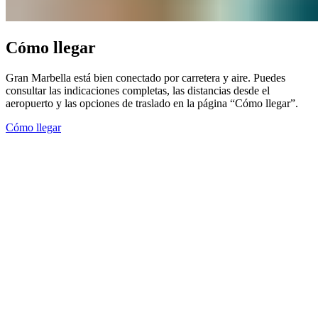
Cómo llegar​​​​‌ ‍ ​‍​‍‌‍ ‌ ​‍‌‍‍‌‌‍‌ ‌‍‍‌‌‍ ‍​‍​‍​ ‍‍​‍​‍‌ ​ ‌‍​‌‌‍ ‍‌‍‍‌‌ ‌​‌ ‍‌​‍ ‍‌‍‍‌‌‍ ​‍​‍​‍ ​​‍​‍‌‍‍​‌ ​‍‌‍‌‌‌‍‌‍​‍​‍​ ‍‍​‍​‍‌‍‍​‌ ‌​‌ ‌​‌ ​​‌ ​ ​ ‍‍​‍ ​‍ ‌‍ ​​‍ ‌‌‍​‌‌‍ ‍‌‍‌​​‍ ‌‌ ​‍​‍ ‌‌‍‍​‌‍ ‌ ‌​‌‍‌‌‌‍ ​‌ ​ ​‍ ‌‌ ​ ‌ ‌​‌ ‌‌‌‍‌​‌‍‍‌‌‍ ​‍ ‍‌ ‌‍‌‍‌‌‌ ​‍‌‍​ ‌‍‌‌‌‍ ​​‍ ‍‌‍​‌‌ ​​‌ ​​​‍ ‌‍‍‌‌‍ ‍‌ ‌​‌‍‌‌‌‍ ‍‌ ‌​​‍ ‌‍‌‌‌‍‌​‌‍‍‌‌ ‌​​‍ ‌‍ ‌‌‍ ‌‍‌​‌‍‌‌​ ‌‌ ​​‌ ​‍‌‍‌‌‌ ​ ‌‍‌‌‌‍ ‍‌ ‌​‌‍​‌‌ ‌​‌‍‍‌‌‍ ‌‍ ‍​ ‍ ‌‍‍‌‌‍‌​​ ‌‌‍​‍‌‍‌‌‌‍​‍‌‍​ ​ ​​‌‍​ ​ ‌ ​ ‍‌​‍ ‌‌‍​‍‌‍​‌​ ‍‌​ ‌ ​‍ ‌​ ‌​​ ‌‌​ ​​​ ​‍​‍ ‌‌‍​‍​ ‌‌​ ‌​​ ‍​​‍ ‌​ ‍‌‌‍‌‌‌‍‌‌​ ​ ‌‍‌​​ ‌‌​ ‌ ​ ‌​‌‍‌‌‌‍​‌‌‍​‍​ ​‌​ ‍ ‌ ‌​‌ ‍‌‌ ​​‌‍‌‌​ ‌‌‍‍​‌‍ ‌ ‌​‌‍‌‌‌‍ ​‌‌​ ‌‍‍‌‌ ‌​‌‍‌‌‌‌​​‌‍​‌‌‍‌ ‌‍‌‌​ ‍ ‌ ​​‌‍​‌‌ ‌​‌‍‍​​ ‌‌ ​​‌‍​‌‌‍‌ ‌‍‌‌‌​​‍‌ ‌‌‌‍‍‌‌‍ ​‌‍‌​‌‍‌‌‌ ​‍​‍‌‌​ ‌‌‌​​‍‌‌ ‌‍‍ ‌‍‌‌‌ ‍‌​‍‌‌​ ​ ‌​‌​​‍‌‌​ ​ ‌​‌​​‍‌‌​ ​‍​ ​‍‌‍‌‌‌‍‌‍​ ‌​‌‍​‍​ ​ ​ ‍​​ ‌‌‌‍​‍‌‍‌​​ ‍‌​ ‌​​ ‌‍​‍‌‌​ ​‍​ ​‍​‍‌‌​ ‌‌‌​‌​​‍ ‍‌‍‍​‌‍‌‌‌‍​‌‌‍‌​‌‍‍‌‌‍ ‍‌‍‌ ​ ‌‍​‍‌‍​‌‌ ​ ‌‍‌‌‌‌‌‌‌ ​‍‌‍ ​​ ‌‌‍‍​‌ ‌​‌ ‌​‌ ​​‌ ​ ​‍‌‌​ ​ ‌​​‌​‍‌‌​ ​‍‌​‌‍​‍‌‌​ ​‍‌​‌‍‌‍ ​​‍ ‌‌‍​‌‌‍ ‍‌‍‌​​‍ ‌‌ ​‍​‍ ‌‌‍‍​‌‍ ‌ ‌​‌‍‌‌‌‍ ​‌ ​ ​‍ ‌‌ ​ ‌ ‌​‌ ‌‌‌‍‌​‌‍‍‌‌‍ ​‍ ‍‌ ‌‍‌‍‌‌‌ ​‍‌‍​ ‌‍‌‌‌‍ ​​‍ ‍‌‍​‌‌ ​​‌ ​​​‍‌‍‌‍‍‌‌‍‌​​ ‌‌‍​‍‌‍‌‌‌‍​‍‌‍​ ​ ​​‌‍​ ​ ‌ ​ ‍‌​‍ ‌‌‍​‍‌‍​‌​ ‍‌​ ‌ ​‍ ‌​ ‌​​ ‌‌​ ​​​ ​‍​‍ ‌‌‍​‍​ ‌‌​ ‌​​ ‍​​‍ ‌​ ‍‌‌‍‌‌‌‍‌‌​ ​ ‌‍‌​​ ‌‌​ ‌ ​ ‌​‌‍‌‌‌‍​‌‌‍​‍​ ​‌​‍‌‍‌ ‌​‌ ‍‌‌ ​​‌‍‌‌​ ‌‌‍‍​‌‍ ‌ ‌​‌‍‌‌‌‍ ​‌‌​ ‌‍‍‌‌ ‌​‌‍‌‌‌‌​​‌‍​‌‌‍‌ ‌‍‌‌​‍‌‍‌ ​​‌‍​‌‌ ‌​‌‍‍​​ ‌‌ ​​‌‍​‌‌‍‌ ‌‍‌‌‌​​‍‌ ‌‌‌‍‍‌‌‍ ​‌‍‌​‌‍‌‌‌ ​‍​‍‌‌​ ‌‌‌​​‍‌‌ ‌‍‍ ‌‍‌‌‌ ‍‌​‍‌‌​ ​ ‌​‌​​‍‌‌​ ​ ‌​‌​​‍‌‌​ ​‍​ ​‍‌‍‌‌‌‍‌‍​ ‌​‌‍​‍​ ​ ​ ‍​​ ‌‌‌‍​‍‌‍‌​​ ‍‌​ ‌​​ ‌‍​‍‌‌​ ​‍​ ​‍​‍‌‌​ ‌‌‌​‌​​‍ ‍‌‍‍​‌‍‌‌‌‍​‌‌‍‌​‌‍‍‌‌‍ ‍‌‍‌ ​‍‌‍‌ ​​‌‍‌‌‌ ​‍‌ ​ ‌ ​​‌‍‌‌‌‍​ ‌ ‌​‌‍‍‌‌ ‌‍‌‍‌‌​ ‌‌ ​​‌ ‌‌‌‍​‍‌‍ ​‌‍‍‌‌ ​ ‌‍‍​‌‍‌‌‌‍‌​​‍​‍‌ ‌
Gran Marbella está bien conectado por carretera y aire. Puedes
consultar las indicaciones completas, las distancias desde el
aeropuerto y las opciones de traslado en la página “Cómo llegar”.​​​​‌ ‍ ​‍​‍‌‍ ‌ ​‍‌‍‍‌‌‍‌ ‌‍‍‌‌‍ ‍​‍​‍​ ‍‍​‍​‍‌ ​ ‌‍​‌‌‍ ‍‌‍‍‌‌ ‌​‌ ‍‌​‍ ‍‌‍‍‌‌‍ ​‍​‍​‍ ​​‍​‍‌‍‍​‌ ​‍‌‍‌‌‌‍‌‍​‍​‍​ ‍‍​‍​‍‌‍‍​‌ ‌​‌ ‌​‌ ​​‌ ​ ​ ‍‍​‍ ​‍ ‌‍ ​​‍ ‌‌‍​‌‌‍ ‍‌‍‌​​‍ ‌‌ ​‍​‍ ‌‌‍‍​‌‍ ‌ ‌​‌‍‌‌‌‍ ​‌ ​ ​‍ ‌‌ ​ ‌ ‌​‌ ‌‌‌‍‌​‌‍‍‌‌‍ ​‍ ‍‌ ‌‍‌‍‌‌‌ ​‍‌‍​ ‌‍‌‌‌‍ ​​‍ ‍‌‍​‌‌ ​​‌ ​​​‍ ‌‍‍‌‌‍ ‍‌ ‌​‌‍‌‌‌‍ ‍‌ ‌​​‍ ‌‍‌‌‌‍‌​‌‍‍‌‌ ‌​​‍ ‌‍ ‌‌‍ ‌‍‌​‌‍‌‌​ ‌‌ ​​‌ ​‍‌‍‌‌‌ ​ ‌‍‌‌‌‍ ‍‌ ‌​‌‍​‌‌ ‌​‌‍‍‌‌‍ ‌‍ ‍​ ‍ ‌‍‍‌‌‍‌​​ ‌‌‍​‍‌‍‌‌‌‍​‍‌‍​ ​ ​​‌‍​ ​ ‌ ​ ‍‌​‍ ‌‌‍​‍‌‍​‌​ ‍‌​ ‌ ​‍ ‌​ ‌​​ ‌‌​ ​​​ ​‍​‍ ‌‌‍​‍​ ‌‌​ ‌​​ ‍​​‍ ‌​ ‍‌‌‍‌‌‌‍‌‌​ ​ ‌‍‌​​ ‌‌​ ‌ ​ ‌​‌‍‌‌‌‍​‌‌‍​‍​ ​‌​ ‍ ‌ ‌​‌ ‍‌‌ ​​‌‍‌‌​ ‌‌‍‍​‌‍ ‌ ‌​‌‍‌‌‌‍ ​‌‌​ ‌‍‍‌‌ ‌​‌‍‌‌‌‌​​‌‍​‌‌‍‌ ‌‍‌‌​ ‍ ‌ ​​‌‍​‌‌ ‌​‌‍‍​​ ‌‌ ​​‌‍​‌‌‍‌ ‌‍‌‌‌​​‍‌ ‌‌‌‍‍‌‌‍ ​‌‍‌​‌‍‌‌‌ ​‍​‍‌‌​ ‌‌‌​​‍‌‌ ‌‍‍ ‌‍‌‌‌ ‍‌​‍‌‌​ ​ ‌​‌​​‍‌‌​ ​ ‌​‌​​‍‌‌​ ​‍​ ​‍‌‍‌‌‌‍‌‍​ ‌​‌‍​‍​ ​ ​ ‍​​ ‌‌‌‍​‍‌‍‌​​ ‍‌​ ‌​​ ‌‍​‍‌‌​ ​‍​ ​‍​‍‌‌​ ‌‌‌​‌​​‍ ‍‌‍​‍‌‍ ‌‍‌​‌ ‍‌​ ‌‍​‍‌‍​‌‌ ​ ‌‍‌‌‌‌‌‌‌ ​‍‌‍ ​​ ‌‌‍‍​‌ ‌​‌ ‌​‌ ​​‌ ​ ​‍‌‌​ ​ ‌​​‌​‍‌‌​ ​‍‌​‌‍​‍‌‌​ ​‍‌​‌‍‌‍ ​​‍ ‌‌‍​‌‌‍ ‍‌‍‌​​‍ ‌‌ ​‍​‍ ‌‌‍‍​‌‍ ‌ ‌​‌‍‌‌‌‍ ​‌ ​ ​‍ ‌‌ ​ ‌ ‌​‌ ‌‌‌‍‌​‌‍‍‌‌‍ ​‍ ‍‌ ‌‍‌‍‌‌‌ ​‍‌‍​ ‌‍‌‌‌‍ ​​‍ ‍‌‍​‌‌ ​​‌ ​​​‍‌‍‌‍‍‌‌‍‌​​ ‌‌‍​‍‌‍‌‌‌‍​‍‌‍​ ​ ​​‌‍​ ​ ‌ ​ ‍‌​‍ ‌‌‍​‍‌‍​‌​ ‍‌​ ‌ ​‍ ‌​ ‌​​ ‌‌​ ​​​ ​‍​‍ ‌‌‍​‍​ ‌‌​ ‌​​ ‍​​‍ ‌​ ‍‌‌‍‌‌‌‍‌‌​ ​ ‌‍‌​​ ‌‌​ ‌ ​ ‌​‌‍‌‌‌‍​‌‌‍​‍​ ​‌​‍‌‍‌ ‌​‌ ‍‌‌ ​​‌‍‌‌​ ‌‌‍‍​‌‍ ‌ ‌​‌‍‌‌‌‍ ​‌‌​ ‌‍‍‌‌ ‌​‌‍‌‌‌‌​​‌‍​‌‌‍‌ ‌‍‌‌​‍‌‍‌ ​​‌‍​‌‌ ‌​‌‍‍​​ ‌‌ ​​‌‍​‌‌‍‌ ‌‍‌‌‌​​‍‌ ‌‌‌‍‍‌‌‍ ​‌‍‌​‌‍‌‌‌ ​‍​‍‌‌​ ‌‌‌​​‍‌‌ ‌‍‍ ‌‍‌‌‌ ‍‌​‍‌‌​ ​ ‌​‌​​‍‌‌​ ​ ‌​‌​​‍‌‌​ ​‍​ ​‍‌‍‌‌‌‍‌‍​ ‌​‌‍​‍​ ​ ​ ‍​​ ‌‌‌‍​‍‌‍‌​​ ‍‌​ ‌​​ ‌‍​‍‌‌​ ​‍​ ​‍​‍‌‌​ ‌‌‌​‌​​‍ ‍‌‍​‍‌‍ ‌‍‌​‌ ‍‌​‍‌‍‌ ​​‌‍‌‌‌ ​‍‌ ​ ‌ ​​‌‍‌‌‌‍​ ‌ ‌​‌‍‍‌‌ ‌‍‌‍‌‌​ ‌‌ ​​‌ ‌‌‌‍​‍‌‍ ​‌‍‍‌‌ ​ ‌‍‍​‌‍‌‌‌‍‌​​‍​‍‌ ‌
Cómo llegar​​​​‌ ‍ ​‍​‍‌‍ ‌ ​‍‌‍‍‌‌‍‌ ‌‍‍‌‌‍ ‍​‍​‍​ ‍‍​‍​‍‌ ​ ‌‍​‌‌‍ ‍‌‍‍‌‌ ‌​‌ ‍‌​‍ ‍‌‍‍‌‌‍ ​‍​‍​‍ ​​‍​‍‌‍‍​‌ ​‍‌‍‌‌‌‍‌‍​‍​‍​ ‍‍​‍​‍‌‍‍​‌ ‌​‌ ‌​‌ ​​‌ ​ ​ ‍‍​‍ ​‍ ‌‍ ​​‍ ‌‌‍​‌‌‍ ‍‌‍‌​​‍ ‌‌ ​‍​‍ ‌‌‍‍​‌‍ ‌ ‌​‌‍‌‌‌‍ ​‌ ​ ​‍ ‌‌ ​ ‌ ‌​‌ ‌‌‌‍‌​‌‍‍‌‌‍ ​‍ ‍‌ ‌‍‌‍‌‌‌ ​‍‌‍​ ‌‍‌‌‌‍ ​​‍ ‍‌‍​‌‌ ​​‌ ​​​‍ ‌‍‍‌‌‍ ‍‌ ‌​‌‍‌‌‌‍ ‍‌ ‌​​‍ ‌‍‌‌‌‍‌​‌‍‍‌‌ ‌​​‍ ‌‍ ‌‌‍ ‌‍‌​‌‍‌‌​ ‌‌ ​​‌ ​‍‌‍‌‌‌ ​ ‌‍‌‌‌‍ ‍‌ ‌​‌‍​‌‌ ‌​‌‍‍‌‌‍ ‌‍ ‍​ ‍ ‌‍‍‌‌‍‌​​ ‌‌‍​‍‌‍‌‌‌‍​‍‌‍​ ​ ​​‌‍​ ​ ‌ ​ ‍‌​‍ ‌‌‍​‍‌‍​‌​ ‍‌​ ‌ ​‍ ‌​ ‌​​ ‌‌​ ​​​ ​‍​‍ ‌‌‍​‍​ ‌‌​ ‌​​ ‍​​‍ ‌​ ‍‌‌‍‌‌‌‍‌‌​ ​ ‌‍‌​​ ‌‌​ ‌ ​ ‌​‌‍‌‌‌‍​‌‌‍​‍​ ​‌​ ‍ ‌ ‌​‌ ‍‌‌ ​​‌‍‌‌​ ‌‌‍‍​‌‍ ‌ ‌​‌‍‌‌‌‍ ​‌‌​ ‌‍‍‌‌ ‌​‌‍‌‌‌‌​​‌‍​‌‌‍‌ ‌‍‌‌​ ‍ ‌ ​​‌‍​‌‌ ‌​‌‍‍​​ ‌‌ ​​‌‍​‌‌‍‌ ‌‍‌‌‌​​‍‌ ‌‌‌‍‍‌‌‍ ​‌‍‌​‌‍‌‌‌ ​‍​‍‌‌​ ‌‌‌​​‍‌‌ ‌‍‍ ‌‍‌‌‌ ‍‌​‍‌‌​ ​ ‌​‌​​‍‌‌​ ​ ‌​‌​​‍‌‌​ ​‍​ ​‍‌‍‌‌‌‍‌‍​ ‌​‌‍​‍​ ​ ​ ‍​​ ‌‌‌‍​‍‌‍‌​​ ‍‌​ ‌​​ ‌‍​‍‌‌​ ​‍​ ​‍​‍‌‌​ ‌‌‌​‌​​‍ ‍‌ ​​‌ ​‍‌‍‍‌‌‍ ‌‌‍​‌‌ ​‍‌ ‍‌‌​​ ‌ ‌​‌‍​‌​‍ ‍‌‍ ​‌‍​‌‌‍​‍‌‍‌‌‌‍ ​​ ‌‍​‍‌‍​‌‌ ​ ‌‍‌‌‌‌‌‌‌ ​‍‌‍ ​​ ‌‌‍‍​‌ ‌​‌ ‌​‌ ​​‌ ​ ​‍‌‌​ ​ ‌​​‌​‍‌‌​ ​‍‌​‌‍​‍‌‌​ ​‍‌​‌‍‌‍ ​​‍ ‌‌‍​‌‌‍ ‍‌‍‌​​‍ ‌‌ ​‍​‍ ‌‌‍‍​‌‍ ‌ ‌​‌‍‌‌‌‍ ​‌ ​ ​‍ ‌‌ ​ ‌ ‌​‌ ‌‌‌‍‌​‌‍‍‌‌‍ ​‍ ‍‌ ‌‍‌‍‌‌‌ ​‍‌‍​ ‌‍‌‌‌‍ ​​‍ ‍‌‍​‌‌ ​​‌ ​​​‍‌‍‌‍‍‌‌‍‌​​ ‌‌‍​‍‌‍‌‌‌‍​‍‌‍​ ​ ​​‌‍​ ​ ‌ ​ ‍‌​‍ ‌‌‍​‍‌‍​‌​ ‍‌​ ‌ ​‍ ‌​ ‌​​ ‌‌​ ​​​ ​‍​‍ ‌‌‍​‍​ ‌‌​ ‌​​ ‍​​‍ ‌​ ‍‌‌‍‌‌‌‍‌‌​ ​ ‌‍‌​​ ‌‌​ ‌ ​ ‌​‌‍‌‌‌‍​‌‌‍​‍​ ​‌​‍‌‍‌ ‌​‌ ‍‌‌ ​​‌‍‌‌​ ‌‌‍‍​‌‍ ‌ ‌​‌‍‌‌‌‍ ​‌‌​ ‌‍‍‌‌ ‌​‌‍‌‌‌‌​​‌‍​‌‌‍‌ ‌‍‌‌​‍‌‍‌ ​​‌‍​‌‌ ‌​‌‍‍​​ ‌‌ ​​‌‍​‌‌‍‌ ‌‍‌‌‌​​‍‌ ‌‌‌‍‍‌‌‍ ​‌‍‌​‌‍‌‌‌ ​‍​‍‌‌​ ‌‌‌​​‍‌‌ ‌‍‍ ‌‍‌‌‌ ‍‌​‍‌‌​ ​ ‌​‌​​‍‌‌​ ​ ‌​‌​​‍‌‌​ ​‍​ ​‍‌‍‌‌‌‍‌‍​ ‌​‌‍​‍​ ​ ​ ‍​​ ‌‌‌‍​‍‌‍‌​​ ‍‌​ ‌​​ ‌‍​‍‌‌​ ​‍​ ​‍​‍‌‌​ ‌‌‌​‌​​‍ ‍‌ ​​‌ ​‍‌‍‍‌‌‍ ‌‌‍​‌‌ ​‍‌ ‍‌‌​​ ‌ ‌​‌‍​‌​‍ ‍‌‍ ​‌‍​‌‌‍​‍‌‍‌‌‌‍ ​​‍‌‍‌ ​​‌‍‌‌‌ ​‍‌ ​ ‌ ​​‌‍‌‌‌‍​ ‌ ‌​‌‍‍‌‌ ‌‍‌‍‌‌​ ‌‌ ​​‌ ‌‌‌‍​‍‌‍ ​‌‍‍‌‌ ​ ‌‍‍​‌‍‌‌‌‍‌​​‍​‍‌ ‌