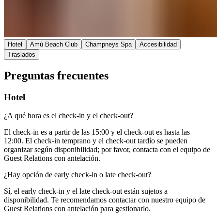
Hotel​​​​‌ ‍ ​‍​‍‌‍ ‌ ​‍‌‍‍‌‌‍‌ ‌‍‍‌‌‍ ‍​‍​‍​ ‍‍​‍​‍‌ ​ ‌‍​‌‌‍ ‍‌‍‍‌‌ ‌​‌ ‍‌​‍ ‍‌‍‍‌‌‍ ​‍​‍​‍ ​​‍​‍‌‍‍​‌ ​‍‌‍‌‌‌‍‌‍​‍​‍​ ‍‍​‍​‍‌‍‍​‌ ‌​‌ ‌​‌ ​​‌ ​ ​ ‍‍​‍ ​‍ ‌‍ ​​‍ ‌‌‍​‌‌‍ ‍‌‍‌​​‍ ‌‌ ​‍​‍ ‌‌‍‍​‌‍ ‌ ‌​‌‍‌‌‌‍ ​‌ ​ ​‍ ‌‌ ​ ‌ ‌​‌ ‌‌‌‍‌​‌‍‍‌‌‍ ​‍ ‍‌ ‌‍‌‍‌‌‌ ​‍‌‍​ ‌‍‌‌‌‍ ​​‍ ‍‌‍​‌‌ ​​‌ ​​​‍ ‌‍‍‌‌‍ ‍‌ ‌​‌‍‌‌‌‍ ‍‌ ‌​​‍ ‌‍‌‌‌‍‌​‌‍‍‌‌ ‌​​‍ ‌‍ ‌‌‍ ‌‍‌​‌‍‌‌​ ‌‌ ​​‌ ​‍‌‍‌‌‌ ​ ‌‍‌‌‌‍ ‍‌ ‌​‌‍​‌‌ ‌​‌‍‍‌‌‍ ‌‍ ‍​ ‍ ‌‍‍‌‌‍‌​​ ‌‌‍​‍‌‍‌‌‌‍​‍‌‍​ ​ ​​‌‍​ ​ ‌ ​ ‍‌​‍ ‌‌‍​‍‌‍​‌​ ‍‌​ ‌ ​‍ ‌​ ‌​​ ‌‌​ ​​​ ​‍​‍ ‌‌‍​‍​ ‌‌​ ‌​​ ‍​​‍ ‌​ ‍‌‌‍‌‌‌‍‌‌​ ​ ‌‍‌​​ ‌‌​ ‌ ​ ‌​‌‍‌‌‌‍​‌‌‍​‍​ ​‌​ ‍ ‌ ‌​‌ ‍‌‌ ​​‌‍‌‌​ ‌‌‍‍​‌‍ ‌ ‌​‌‍‌‌‌‍ ​‌‌​ ‌‍‍‌‌ ‌​‌‍‌‌‌‌​​‌‍​‌‌‍‌ ‌‍‌‌​ ‍ ‌ ​​‌‍​‌‌ ‌​‌‍‍​​ ‌‌ ​​‌‍​‌‌‍‌ ‌‍‌‌‌​​‍‌ ‌‌‌‍‍‌‌‍ ​‌‍‌​‌‍‌‌‌ ​‍​‍‌‌​ ‌‌‌​​‍‌‌ ‌‍‍ ‌‍‌‌‌ ‍‌​‍‌‌​ ​ ‌​‌​​‍‌‌​ ​ ‌​‌​​‍‌‌​ ​‍​ ​‍​ ‍​​ ‍​​ ‌‌​ ‌ ​ ‌‍‌‍​‍​ ‌​​ ‌‍​ ‌‍‌‍‌‍​ ‌‌‌‍‌​​‍‌‌​ ​‍​ ​‍​‍‌‌​ ‌‌‌​‌​​‍ ‍‌‍‌‍‌‍​‌‌ ​‌‌‌​ ‌‍‌‌‌‍​ ‌ ‌​‌‍‍‌‌‍ ‌‍ ‍‌ ​ ​‍‌‌​ ‌‌‌​​‍‌‌ ‌‍‍ ‌‍‌‌‌ ‍‌​‍‌‌​ ​ ‌​‌​​‍‌‌​ ​ ‌​‌​​‍‌‌​ ​‍​ ​‍​ ​‍​ ​​​ ‌​​ ‌​‌‍‌‍‌‍​ ​ ​​‌‍‌‍​ ‍‌​ ‍​‌‍‌‌​ ​‍​‍‌‌​ ​‍​ ​‍​‍‌‌​ ‌‌‌​‌​​‍ ‍‌ ​ ‌‍‌‌‌‍​ ‌ ‌​‌‍‍‌‌‍ ‌‍ ‍‌‌‌​‌‍‍‌‌ ‌​‌‍ ​‌‍‌‌​ ‌‍​‍‌‍​‌‌ ​ ‌‍‌‌‌‌‌‌‌ ​‍‌‍ ​​ ‌‌‍‍​‌ ‌​‌ ‌​‌ ​​‌ ​ ​‍‌‌​ ​ ‌​​‌​‍‌‌​ ​‍‌​‌‍​‍‌‌​ ​‍‌​‌‍‌‍ ​​‍ ‌‌‍​‌‌‍ ‍‌‍‌​​‍ ‌‌ ​‍​‍ ‌‌‍‍​‌‍ ‌ ‌​‌‍‌‌‌‍ ​‌ ​ ​‍ ‌‌ ​ ‌ ‌​‌ ‌‌‌‍‌​‌‍‍‌‌‍ ​‍ ‍‌ ‌‍‌‍‌‌‌ ​‍‌‍​ ‌‍‌‌‌‍ ​​‍ ‍‌‍​‌‌ ​​‌ ​​​‍‌‍‌‍‍‌‌‍‌​​ ‌‌‍​‍‌‍‌‌‌‍​‍‌‍​ ​ ​​‌‍​ ​ ‌ ​ ‍‌​‍ ‌‌‍​‍‌‍​‌​ ‍‌​ ‌ ​‍ ‌​ ‌​​ ‌‌​ ​​​ ​‍​‍ ‌‌‍​‍​ ‌‌​ ‌​​ ‍​​‍ ‌​ ‍‌‌‍‌‌‌‍‌‌​ ​ ‌‍‌​​ ‌‌​ ‌ ​ ‌​‌‍‌‌‌‍​‌‌‍​‍​ ​‌​‍‌‍‌ ‌​‌ ‍‌‌ ​​‌‍‌‌​ ‌‌‍‍​‌‍ ‌ ‌​‌‍‌‌‌‍ ​‌‌​ ‌‍‍‌‌ ‌​‌‍‌‌‌‌​​‌‍​‌‌‍‌ ‌‍‌‌​‍‌‍‌ ​​‌‍​‌‌ ‌​‌‍‍​​ ‌‌ ​​‌‍​‌‌‍‌ ‌‍‌‌‌​​‍‌ ‌‌‌‍‍‌‌‍ ​‌‍‌​‌‍‌‌‌ ​‍​‍‌‌​ ‌‌‌​​‍‌‌ ‌‍‍ ‌‍‌‌‌ ‍‌​‍‌‌​ ​ ‌​‌​​‍‌‌​ ​ ‌​‌​​‍‌‌​ ​‍​ ​‍​ ‍​​ ‍​​ ‌‌​ ‌ ​ ‌‍‌‍​‍​ ‌​​ ‌‍​ ‌‍‌‍‌‍​ ‌‌‌‍‌​​‍‌‌​ ​‍​ ​‍​‍‌‌​ ‌‌‌​‌​​‍ ‍‌‍‌‍‌‍​‌‌ ​‌‌‌​ ‌‍‌‌‌‍​ ‌ ‌​‌‍‍‌‌‍ ‌‍ ‍‌ ​ ​‍‌‌​ ‌‌‌​​‍‌‌ ‌‍‍ ‌‍‌‌‌ ‍‌​‍‌‌​ ​ ‌​‌​​‍‌‌​ ​ ‌​‌​​‍‌‌​ ​‍​ ​‍​ ​‍​ ​​​ ‌​​ ‌​‌‍‌‍‌‍​ ​ ​​‌‍‌‍​ ‍‌​ ‍​‌‍‌‌​ ​‍​‍‌‌​ ​‍​ ​‍​‍‌‌​ ‌‌‌​‌​​‍ ‍‌ ​ ‌‍‌‌‌‍​ ‌ ‌​‌‍‍‌‌‍ ‌‍ ‍‌‌‌​‌‍‍‌‌ ‌​‌‍ ​‌‍‌‌​‍‌‍‌ ​​‌‍‌‌‌ ​‍‌ ​ ‌ ​​‌‍‌‌‌‍​ ‌ ‌​‌‍‍‌‌ ‌‍‌‍‌‌​ ‌‌ ​​‌ ‌‌‌‍​‍‌‍ ​‌‍‍‌‌ ​ ‌‍‍​‌‍‌‌‌‍‌​​‍​‍‌ ‌
Amù Beach Club​​​​‌ ‍ ​‍​‍‌‍ ‌ ​‍‌‍‍‌‌‍‌ ‌‍‍‌‌‍ ‍​‍​‍​ ‍‍​‍​‍‌ ​ ‌‍​‌‌‍ ‍‌‍‍‌‌ ‌​‌ ‍‌​‍ ‍‌‍‍‌‌‍ ​‍​‍​‍ ​​‍​‍‌‍‍​‌ ​‍‌‍‌‌‌‍‌‍​‍​‍​ ‍‍​‍​‍‌‍‍​‌ ‌​‌ ‌​‌ ​​‌ ​ ​ ‍‍​‍ ​‍ ‌‍ ​​‍ ‌‌‍​‌‌‍ ‍‌‍‌​​‍ ‌‌ ​‍​‍ ‌‌‍‍​‌‍ ‌ ‌​‌‍‌‌‌‍ ​‌ ​ ​‍ ‌‌ ​ ‌ ‌​‌ ‌‌‌‍‌​‌‍‍‌‌‍ ​‍ ‍‌ ‌‍‌‍‌‌‌ ​‍‌‍​ ‌‍‌‌‌‍ ​​‍ ‍‌‍​‌‌ ​​‌ ​​​‍ ‌‍‍‌‌‍ ‍‌ ‌​‌‍‌‌‌‍ ‍‌ ‌​​‍ ‌‍‌‌‌‍‌​‌‍‍‌‌ ‌​​‍ ‌‍ ‌‌‍ ‌‍‌​‌‍‌‌​ ‌‌ ​​‌ ​‍‌‍‌‌‌ ​ ‌‍‌‌‌‍ ‍‌ ‌​‌‍​‌‌ ‌​‌‍‍‌‌‍ ‌‍ ‍​ ‍ ‌‍‍‌‌‍‌​​ ‌‌‍​‍‌‍‌‌‌‍​‍‌‍​ ​ ​​‌‍​ ​ ‌ ​ ‍‌​‍ ‌‌‍​‍‌‍​‌​ ‍‌​ ‌ ​‍ ‌​ ‌​​ ‌‌​ ​​​ ​‍​‍ ‌‌‍​‍​ ‌‌​ ‌​​ ‍​​‍ ‌​ ‍‌‌‍‌‌‌‍‌‌​ ​ ‌‍‌​​ ‌‌​ ‌ ​ ‌​‌‍‌‌‌‍​‌‌‍​‍​ ​‌​ ‍ ‌ ‌​‌ ‍‌‌ ​​‌‍‌‌​ ‌‌‍‍​‌‍ ‌ ‌​‌‍‌‌‌‍ ​‌‌​ ‌‍‍‌‌ ‌​‌‍‌‌‌‌​​‌‍​‌‌‍‌ ‌‍‌‌​ ‍ ‌ ​​‌‍​‌‌ ‌​‌‍‍​​ ‌‌ ​​‌‍​‌‌‍‌ ‌‍‌‌‌​​‍‌ ‌‌‌‍‍‌‌‍ ​‌‍‌​‌‍‌‌‌ ​‍​‍‌‌​ ‌‌‌​​‍‌‌ ‌‍‍ ‌‍‌‌‌ ‍‌​‍‌‌​ ​ ‌​‌​​‍‌‌​ ​ ‌​‌​​‍‌‌​ ​‍​ ​‍​ ‍​​ ‍​​ ‌‌​ ‌ ​ ‌‍‌‍​‍​ ‌​​ ‌‍​ ‌‍‌‍‌‍​ ‌‌‌‍‌​​‍‌‌​ ​‍​ ​‍​‍‌‌​ ‌‌‌​‌​​‍ ‍‌‍‌‍‌‍​‌‌ ​‌‌‌​ ‌‍‌‌‌‍​ ‌ ‌​‌‍‍‌‌‍ ‌‍ ‍‌ ​ ​‍‌‌​ ‌‌‌​​‍‌‌ ‌‍‍ ‌‍‌‌‌ ‍‌​‍‌‌​ ​ ‌​‌​​‍‌‌​ ​ ‌​‌​​‍‌‌​ ​‍​ ​‍‌‍​ ​ ‍​‌‍​‍‌‍​‍​ ‌ ‌‍​ ‌‍​‌‌‍​ ​ ​ ‌‍​ ​ ‍‌​ ‌ ​‍‌‌​ ​‍​ ​‍​‍‌‌​ ‌‌‌​‌​​‍ ‍‌ ​ ‌‍‌‌‌‍​ ‌ ‌​‌‍‍‌‌‍ ‌‍ ‍‌‌‌​‌‍‍‌‌ ‌​‌‍ ​‌‍‌‌​ ‌‍​‍‌‍​‌‌ ​ ‌‍‌‌‌‌‌‌‌ ​‍‌‍ ​​ ‌‌‍‍​‌ ‌​‌ ‌​‌ ​​‌ ​ ​‍‌‌​ ​ ‌​​‌​‍‌‌​ ​‍‌​‌‍​‍‌‌​ ​‍‌​‌‍‌‍ ​​‍ ‌‌‍​‌‌‍ ‍‌‍‌​​‍ ‌‌ ​‍​‍ ‌‌‍‍​‌‍ ‌ ‌​‌‍‌‌‌‍ ​‌ ​ ​‍ ‌‌ ​ ‌ ‌​‌ ‌‌‌‍‌​‌‍‍‌‌‍ ​‍ ‍‌ ‌‍‌‍‌‌‌ ​‍‌‍​ ‌‍‌‌‌‍ ​​‍ ‍‌‍​‌‌ ​​‌ ​​​‍‌‍‌‍‍‌‌‍‌​​ ‌‌‍​‍‌‍‌‌‌‍​‍‌‍​ ​ ​​‌‍​ ​ ‌ ​ ‍‌​‍ ‌‌‍​‍‌‍​‌​ ‍‌​ ‌ ​‍ ‌​ ‌​​ ‌‌​ ​​​ ​‍​‍ ‌‌‍​‍​ ‌‌​ ‌​​ ‍​​‍ ‌​ ‍‌‌‍‌‌‌‍‌‌​ ​ ‌‍‌​​ ‌‌​ ‌ ​ ‌​‌‍‌‌‌‍​‌‌‍​‍​ ​‌​‍‌‍‌ ‌​‌ ‍‌‌ ​​‌‍‌‌​ ‌‌‍‍​‌‍ ‌ ‌​‌‍‌‌‌‍ ​‌‌​ ‌‍‍‌‌ ‌​‌‍‌‌‌‌​​‌‍​‌‌‍‌ ‌‍‌‌​‍‌‍‌ ​​‌‍​‌‌ ‌​‌‍‍​​ ‌‌ ​​‌‍​‌‌‍‌ ‌‍‌‌‌​​‍‌ ‌‌‌‍‍‌‌‍ ​‌‍‌​‌‍‌‌‌ ​‍​‍‌‌​ ‌‌‌​​‍‌‌ ‌‍‍ ‌‍‌‌‌ ‍‌​‍‌‌​ ​ ‌​‌​​‍‌‌​ ​ ‌​‌​​‍‌‌​ ​‍​ ​‍​ ‍​​ ‍​​ ‌‌​ ‌ ​ ‌‍‌‍​‍​ ‌​​ ‌‍​ ‌‍‌‍‌‍​ ‌‌‌‍‌​​‍‌‌​ ​‍​ ​‍​‍‌‌​ ‌‌‌​‌​​‍ ‍‌‍‌‍‌‍​‌‌ ​‌‌‌​ ‌‍‌‌‌‍​ ‌ ‌​‌‍‍‌‌‍ ‌‍ ‍‌ ​ ​‍‌‌​ ‌‌‌​​‍‌‌ ‌‍‍ ‌‍‌‌‌ ‍‌​‍‌‌​ ​ ‌​‌​​‍‌‌​ ​ ‌​‌​​‍‌‌​ ​‍​ ​‍‌‍​ ​ ‍​‌‍​‍‌‍​‍​ ‌ ‌‍​ ‌‍​‌‌‍​ ​ ​ ‌‍​ ​ ‍‌​ ‌ ​‍‌‌​ ​‍​ ​‍​‍‌‌​ ‌‌‌​‌​​‍ ‍‌ ​ ‌‍‌‌‌‍​ ‌ ‌​‌‍‍‌‌‍ ‌‍ ‍‌‌‌​‌‍‍‌‌ ‌​‌‍ ​‌‍‌‌​‍‌‍‌ ​​‌‍‌‌‌ ​‍‌ ​ ‌ ​​‌‍‌‌‌‍​ ‌ ‌​‌‍‍‌‌ ‌‍‌‍‌‌​ ‌‌ ​​‌ ‌‌‌‍​‍‌‍ ​‌‍‍‌‌ ​ ‌‍‍​‌‍‌‌‌‍‌​​‍​‍‌ ‌
Champneys Spa​​​​‌ ‍ ​‍​‍‌‍ ‌ ​‍‌‍‍‌‌‍‌ ‌‍‍‌‌‍ ‍​‍​‍​ ‍‍​‍​‍‌ ​ ‌‍​‌‌‍ ‍‌‍‍‌‌ ‌​‌ ‍‌​‍ ‍‌‍‍‌‌‍ ​‍​‍​‍ ​​‍​‍‌‍‍​‌ ​‍‌‍‌‌‌‍‌‍​‍​‍​ ‍‍​‍​‍‌‍‍​‌ ‌​‌ ‌​‌ ​​‌ ​ ​ ‍‍​‍ ​‍ ‌‍ ​​‍ ‌‌‍​‌‌‍ ‍‌‍‌​​‍ ‌‌ ​‍​‍ ‌‌‍‍​‌‍ ‌ ‌​‌‍‌‌‌‍ ​‌ ​ ​‍ ‌‌ ​ ‌ ‌​‌ ‌‌‌‍‌​‌‍‍‌‌‍ ​‍ ‍‌ ‌‍‌‍‌‌‌ ​‍‌‍​ ‌‍‌‌‌‍ ​​‍ ‍‌‍​‌‌ ​​‌ ​​​‍ ‌‍‍‌‌‍ ‍‌ ‌​‌‍‌‌‌‍ ‍‌ ‌​​‍ ‌‍‌‌‌‍‌​‌‍‍‌‌ ‌​​‍ ‌‍ ‌‌‍ ‌‍‌​‌‍‌‌​ ‌‌ ​​‌ ​‍‌‍‌‌‌ ​ ‌‍‌‌‌‍ ‍‌ ‌​‌‍​‌‌ ‌​‌‍‍‌‌‍ ‌‍ ‍​ ‍ ‌‍‍‌‌‍‌​​ ‌‌‍​‍‌‍‌‌‌‍​‍‌‍​ ​ ​​‌‍​ ​ ‌ ​ ‍‌​‍ ‌‌‍​‍‌‍​‌​ ‍‌​ ‌ ​‍ ‌​ ‌​​ ‌‌​ ​​​ ​‍​‍ ‌‌‍​‍​ ‌‌​ ‌​​ ‍​​‍ ‌​ ‍‌‌‍‌‌‌‍‌‌​ ​ ‌‍‌​​ ‌‌​ ‌ ​ ‌​‌‍‌‌‌‍​‌‌‍​‍​ ​‌​ ‍ ‌ ‌​‌ ‍‌‌ ​​‌‍‌‌​ ‌‌‍‍​‌‍ ‌ ‌​‌‍‌‌‌‍ ​‌‌​ ‌‍‍‌‌ ‌​‌‍‌‌‌‌​​‌‍​‌‌‍‌ ‌‍‌‌​ ‍ ‌ ​​‌‍​‌‌ ‌​‌‍‍​​ ‌‌ ​​‌‍​‌‌‍‌ ‌‍‌‌‌​​‍‌ ‌‌‌‍‍‌‌‍ ​‌‍‌​‌‍‌‌‌ ​‍​‍‌‌​ ‌‌‌​​‍‌‌ ‌‍‍ ‌‍‌‌‌ ‍‌​‍‌‌​ ​ ‌​‌​​‍‌‌​ ​ ‌​‌​​‍‌‌​ ​‍​ ​‍​ ‍​​ ‍​​ ‌‌​ ‌ ​ ‌‍‌‍​‍​ ‌​​ ‌‍​ ‌‍‌‍‌‍​ ‌‌‌‍‌​​‍‌‌​ ​‍​ ​‍​‍‌‌​ ‌‌‌​‌​​‍ ‍‌‍‌‍‌‍​‌‌ ​‌‌‌​ ‌‍‌‌‌‍​ ‌ ‌​‌‍‍‌‌‍ ‌‍ ‍‌ ​ ​‍‌‌​ ‌‌‌​​‍‌‌ ‌‍‍ ‌‍‌‌‌ ‍‌​‍‌‌​ ​ ‌​‌​​‍‌‌​ ​ ‌​‌​​‍‌‌​ ​‍​ ​‍‌‍‌‌​ ​ ​ ‍‌​ ‍​‌‍​ ​ ‌ ​ ‌‍‌‍‌​​ ​ ‌‍​ ‌‍​ ​ ​‍​‍‌‌​ ​‍​ ​‍​‍‌‌​ ‌‌‌​‌​​‍ ‍‌ ​ ‌‍‌‌‌‍​ ‌ ‌​‌‍‍‌‌‍ ‌‍ ‍‌‌‌​‌‍‍‌‌ ‌​‌‍ ​‌‍‌‌​ ‌‍​‍‌‍​‌‌ ​ ‌‍‌‌‌‌‌‌‌ ​‍‌‍ ​​ ‌‌‍‍​‌ ‌​‌ ‌​‌ ​​‌ ​ ​‍‌‌​ ​ ‌​​‌​‍‌‌​ ​‍‌​‌‍​‍‌‌​ ​‍‌​‌‍‌‍ ​​‍ ‌‌‍​‌‌‍ ‍‌‍‌​​‍ ‌‌ ​‍​‍ ‌‌‍‍​‌‍ ‌ ‌​‌‍‌‌‌‍ ​‌ ​ ​‍ ‌‌ ​ ‌ ‌​‌ ‌‌‌‍‌​‌‍‍‌‌‍ ​‍ ‍‌ ‌‍‌‍‌‌‌ ​‍‌‍​ ‌‍‌‌‌‍ ​​‍ ‍‌‍​‌‌ ​​‌ ​​​‍‌‍‌‍‍‌‌‍‌​​ ‌‌‍​‍‌‍‌‌‌‍​‍‌‍​ ​ ​​‌‍​ ​ ‌ ​ ‍‌​‍ ‌‌‍​‍‌‍​‌​ ‍‌​ ‌ ​‍ ‌​ ‌​​ ‌‌​ ​​​ ​‍​‍ ‌‌‍​‍​ ‌‌​ ‌​​ ‍​​‍ ‌​ ‍‌‌‍‌‌‌‍‌‌​ ​ ‌‍‌​​ ‌‌​ ‌ ​ ‌​‌‍‌‌‌‍​‌‌‍​‍​ ​‌​‍‌‍‌ ‌​‌ ‍‌‌ ​​‌‍‌‌​ ‌‌‍‍​‌‍ ‌ ‌​‌‍‌‌‌‍ ​‌‌​ ‌‍‍‌‌ ‌​‌‍‌‌‌‌​​‌‍​‌‌‍‌ ‌‍‌‌​‍‌‍‌ ​​‌‍​‌‌ ‌​‌‍‍​​ ‌‌ ​​‌‍​‌‌‍‌ ‌‍‌‌‌​​‍‌ ‌‌‌‍‍‌‌‍ ​‌‍‌​‌‍‌‌‌ ​‍​‍‌‌​ ‌‌‌​​‍‌‌ ‌‍‍ ‌‍‌‌‌ ‍‌​‍‌‌​ ​ ‌​‌​​‍‌‌​ ​ ‌​‌​​‍‌‌​ ​‍​ ​‍​ ‍​​ ‍​​ ‌‌​ ‌ ​ ‌‍‌‍​‍​ ‌​​ ‌‍​ ‌‍‌‍‌‍​ ‌‌‌‍‌​​‍‌‌​ ​‍​ ​‍​‍‌‌​ ‌‌‌​‌​​‍ ‍‌‍‌‍‌‍​‌‌ ​‌‌‌​ ‌‍‌‌‌‍​ ‌ ‌​‌‍‍‌‌‍ ‌‍ ‍‌ ​ ​‍‌‌​ ‌‌‌​​‍‌‌ ‌‍‍ ‌‍‌‌‌ ‍‌​‍‌‌​ ​ ‌​‌​​‍‌‌​ ​ ‌​‌​​‍‌‌​ ​‍​ ​‍‌‍‌‌​ ​ ​ ‍‌​ ‍​‌‍​ ​ ‌ ​ ‌‍‌‍‌​​ ​ ‌‍​ ‌‍​ ​ ​‍​‍‌‌​ ​‍​ ​‍​‍‌‌​ ‌‌‌​‌​​‍ ‍‌ ​ ‌‍‌‌‌‍​ ‌ ‌​‌‍‍‌‌‍ ‌‍ ‍‌‌‌​‌‍‍‌‌ ‌​‌‍ ​‌‍‌‌​‍‌‍‌ ​​‌‍‌‌‌ ​‍‌ ​ ‌ ​​‌‍‌‌‌‍​ ‌ ‌​‌‍‍‌‌ ‌‍‌‍‌‌​ ‌‌ ​​‌ ‌‌‌‍​‍‌‍ ​‌‍‍‌‌ ​ ‌‍‍​‌‍‌‌‌‍‌​​‍​‍‌ ‌
Accesibilidad​​​​‌ ‍ ​‍​‍‌‍ ‌ ​‍‌‍‍‌‌‍‌ ‌‍‍‌‌‍ ‍​‍​‍​ ‍‍​‍​‍‌ ​ ‌‍​‌‌‍ ‍‌‍‍‌‌ ‌​‌ ‍‌​‍ ‍‌‍‍‌‌‍ ​‍​‍​‍ ​​‍​‍‌‍‍​‌ ​‍‌‍‌‌‌‍‌‍​‍​‍​ ‍‍​‍​‍‌‍‍​‌ ‌​‌ ‌​‌ ​​‌ ​ ​ ‍‍​‍ ​‍ ‌‍ ​​‍ ‌‌‍​‌‌‍ ‍‌‍‌​​‍ ‌‌ ​‍​‍ ‌‌‍‍​‌‍ ‌ ‌​‌‍‌‌‌‍ ​‌ ​ ​‍ ‌‌ ​ ‌ ‌​‌ ‌‌‌‍‌​‌‍‍‌‌‍ ​‍ ‍‌ ‌‍‌‍‌‌‌ ​‍‌‍​ ‌‍‌‌‌‍ ​​‍ ‍‌‍​‌‌ ​​‌ ​​​‍ ‌‍‍‌‌‍ ‍‌ ‌​‌‍‌‌‌‍ ‍‌ ‌​​‍ ‌‍‌‌‌‍‌​‌‍‍‌‌ ‌​​‍ ‌‍ ‌‌‍ ‌‍‌​‌‍‌‌​ ‌‌ ​​‌ ​‍‌‍‌‌‌ ​ ‌‍‌‌‌‍ ‍‌ ‌​‌‍​‌‌ ‌​‌‍‍‌‌‍ ‌‍ ‍​ ‍ ‌‍‍‌‌‍‌​​ ‌‌‍​‍‌‍‌‌‌‍​‍‌‍​ ​ ​​‌‍​ ​ ‌ ​ ‍‌​‍ ‌‌‍​‍‌‍​‌​ ‍‌​ ‌ ​‍ ‌​ ‌​​ ‌‌​ ​​​ ​‍​‍ ‌‌‍​‍​ ‌‌​ ‌​​ ‍​​‍ ‌​ ‍‌‌‍‌‌‌‍‌‌​ ​ ‌‍‌​​ ‌‌​ ‌ ​ ‌​‌‍‌‌‌‍​‌‌‍​‍​ ​‌​ ‍ ‌ ‌​‌ ‍‌‌ ​​‌‍‌‌​ ‌‌‍‍​‌‍ ‌ ‌​‌‍‌‌‌‍ ​‌‌​ ‌‍‍‌‌ ‌​‌‍‌‌‌‌​​‌‍​‌‌‍‌ ‌‍‌‌​ ‍ ‌ ​​‌‍​‌‌ ‌​‌‍‍​​ ‌‌ ​​‌‍​‌‌‍‌ ‌‍‌‌‌​​‍‌ ‌‌‌‍‍‌‌‍ ​‌‍‌​‌‍‌‌‌ ​‍​‍‌‌​ ‌‌‌​​‍‌‌ ‌‍‍ ‌‍‌‌‌ ‍‌​‍‌‌​ ​ ‌​‌​​‍‌‌​ ​ ‌​‌​​‍‌‌​ ​‍​ ​‍​ ‍​​ ‍​​ ‌‌​ ‌ ​ ‌‍‌‍​‍​ ‌​​ ‌‍​ ‌‍‌‍‌‍​ ‌‌‌‍‌​​‍‌‌​ ​‍​ ​‍​‍‌‌​ ‌‌‌​‌​​‍ ‍‌‍‌‍‌‍​‌‌ ​‌‌‌​ ‌‍‌‌‌‍​ ‌ ‌​‌‍‍‌‌‍ ‌‍ ‍‌ ​ ​‍‌‌​ ‌‌‌​​‍‌‌ ‌‍‍ ‌‍‌‌‌ ‍‌​‍‌‌​ ​ ‌​‌​​‍‌‌​ ​ ‌​‌​​‍‌‌​ ​‍​ ​‍​ ‍‌​ ‌ ​ ‍​‌‍‌‌​ ‌‌​ ‌‍​ ​ ‌‍‌​​ ‌​‌‍‌‍​ ​ ‌‍​ ​‍‌‌​ ​‍​ ​‍​‍‌‌​ ‌‌‌​‌​​‍ ‍‌ ​ ‌‍‌‌‌‍​ ‌ ‌​‌‍‍‌‌‍ ‌‍ ‍‌‌‌​‌‍‍‌‌ ‌​‌‍ ​‌‍‌‌​ ‌‍​‍‌‍​‌‌ ​ ‌‍‌‌‌‌‌‌‌ ​‍‌‍ ​​ ‌‌‍‍​‌ ‌​‌ ‌​‌ ​​‌ ​ ​‍‌‌​ ​ ‌​​‌​‍‌‌​ ​‍‌​‌‍​‍‌‌​ ​‍‌​‌‍‌‍ ​​‍ ‌‌‍​‌‌‍ ‍‌‍‌​​‍ ‌‌ ​‍​‍ ‌‌‍‍​‌‍ ‌ ‌​‌‍‌‌‌‍ ​‌ ​ ​‍ ‌‌ ​ ‌ ‌​‌ ‌‌‌‍‌​‌‍‍‌‌‍ ​‍ ‍‌ ‌‍‌‍‌‌‌ ​‍‌‍​ ‌‍‌‌‌‍ ​​‍ ‍‌‍​‌‌ ​​‌ ​​​‍‌‍‌‍‍‌‌‍‌​​ ‌‌‍​‍‌‍‌‌‌‍​‍‌‍​ ​ ​​‌‍​ ​ ‌ ​ ‍‌​‍ ‌‌‍​‍‌‍​‌​ ‍‌​ ‌ ​‍ ‌​ ‌​​ ‌‌​ ​​​ ​‍​‍ ‌‌‍​‍​ ‌‌​ ‌​​ ‍​​‍ ‌​ ‍‌‌‍‌‌‌‍‌‌​ ​ ‌‍‌​​ ‌‌​ ‌ ​ ‌​‌‍‌‌‌‍​‌‌‍​‍​ ​‌​‍‌‍‌ ‌​‌ ‍‌‌ ​​‌‍‌‌​ ‌‌‍‍​‌‍ ‌ ‌​‌‍‌‌‌‍ ​‌‌​ ‌‍‍‌‌ ‌​‌‍‌‌‌‌​​‌‍​‌‌‍‌ ‌‍‌‌​‍‌‍‌ ​​‌‍​‌‌ ‌​‌‍‍​​ ‌‌ ​​‌‍​‌‌‍‌ ‌‍‌‌‌​​‍‌ ‌‌‌‍‍‌‌‍ ​‌‍‌​‌‍‌‌‌ ​‍​‍‌‌​ ‌‌‌​​‍‌‌ ‌‍‍ ‌‍‌‌‌ ‍‌​‍‌‌​ ​ ‌​‌​​‍‌‌​ ​ ‌​‌​​‍‌‌​ ​‍​ ​‍​ ‍​​ ‍​​ ‌‌​ ‌ ​ ‌‍‌‍​‍​ ‌​​ ‌‍​ ‌‍‌‍‌‍​ ‌‌‌‍‌​​‍‌‌​ ​‍​ ​‍​‍‌‌​ ‌‌‌​‌​​‍ ‍‌‍‌‍‌‍​‌‌ ​‌‌‌​ ‌‍‌‌‌‍​ ‌ ‌​‌‍‍‌‌‍ ‌‍ ‍‌ ​ ​‍‌‌​ ‌‌‌​​‍‌‌ ‌‍‍ ‌‍‌‌‌ ‍‌​‍‌‌​ ​ ‌​‌​​‍‌‌​ ​ ‌​‌​​‍‌‌​ ​‍​ ​‍​ ‍‌​ ‌ ​ ‍​‌‍‌‌​ ‌‌​ ‌‍​ ​ ‌‍‌​​ ‌​‌‍‌‍​ ​ ‌‍​ ​‍‌‌​ ​‍​ ​‍​‍‌‌​ ‌‌‌​‌​​‍ ‍‌ ​ ‌‍‌‌‌‍​ ‌ ‌​‌‍‍‌‌‍ ‌‍ ‍‌‌‌​‌‍‍‌‌ ‌​‌‍ ​‌‍‌‌​‍‌‍‌ ​​‌‍‌‌‌ ​‍‌ ​ ‌ ​​‌‍‌‌‌‍​ ‌ ‌​‌‍‍‌‌ ‌‍‌‍‌‌​ ‌‌ ​​‌ ‌‌‌‍​‍‌‍ ​‌‍‍‌‌ ​ ‌‍‍​‌‍‌‌‌‍‌​​‍​‍‌ ‌
Traslados​​​​‌ ‍ ​‍​‍‌‍ ‌ ​‍‌‍‍‌‌‍‌ ‌‍‍‌‌‍ ‍​‍​‍​ ‍‍​‍​‍‌ ​ ‌‍​‌‌‍ ‍‌‍‍‌‌ ‌​‌ ‍‌​‍ ‍‌‍‍‌‌‍ ​‍​‍​‍ ​​‍​‍‌‍‍​‌ ​‍‌‍‌‌‌‍‌‍​‍​‍​ ‍‍​‍​‍‌‍‍​‌ ‌​‌ ‌​‌ ​​‌ ​ ​ ‍‍​‍ ​‍ ‌‍ ​​‍ ‌‌‍​‌‌‍ ‍‌‍‌​​‍ ‌‌ ​‍​‍ ‌‌‍‍​‌‍ ‌ ‌​‌‍‌‌‌‍ ​‌ ​ ​‍ ‌‌ ​ ‌ ‌​‌ ‌‌‌‍‌​‌‍‍‌‌‍ ​‍ ‍‌ ‌‍‌‍‌‌‌ ​‍‌‍​ ‌‍‌‌‌‍ ​​‍ ‍‌‍​‌‌ ​​‌ ​​​‍ ‌‍‍‌‌‍ ‍‌ ‌​‌‍‌‌‌‍ ‍‌ ‌​​‍ ‌‍‌‌‌‍‌​‌‍‍‌‌ ‌​​‍ ‌‍ ‌‌‍ ‌‍‌​‌‍‌‌​ ‌‌ ​​‌ ​‍‌‍‌‌‌ ​ ‌‍‌‌‌‍ ‍‌ ‌​‌‍​‌‌ ‌​‌‍‍‌‌‍ ‌‍ ‍​ ‍ ‌‍‍‌‌‍‌​​ ‌‌‍​‍‌‍‌‌‌‍​‍‌‍​ ​ ​​‌‍​ ​ ‌ ​ ‍‌​‍ ‌‌‍​‍‌‍​‌​ ‍‌​ ‌ ​‍ ‌​ ‌​​ ‌‌​ ​​​ ​‍​‍ ‌‌‍​‍​ ‌‌​ ‌​​ ‍​​‍ ‌​ ‍‌‌‍‌‌‌‍‌‌​ ​ ‌‍‌​​ ‌‌​ ‌ ​ ‌​‌‍‌‌‌‍​‌‌‍​‍​ ​‌​ ‍ ‌ ‌​‌ ‍‌‌ ​​‌‍‌‌​ ‌‌‍‍​‌‍ ‌ ‌​‌‍‌‌‌‍ ​‌‌​ ‌‍‍‌‌ ‌​‌‍‌‌‌‌​​‌‍​‌‌‍‌ ‌‍‌‌​ ‍ ‌ ​​‌‍​‌‌ ‌​‌‍‍​​ ‌‌ ​​‌‍​‌‌‍‌ ‌‍‌‌‌​​‍‌ ‌‌‌‍‍‌‌‍ ​‌‍‌​‌‍‌‌‌ ​‍​‍‌‌​ ‌‌‌​​‍‌‌ ‌‍‍ ‌‍‌‌‌ ‍‌​‍‌‌​ ​ ‌​‌​​‍‌‌​ ​ ‌​‌​​‍‌‌​ ​‍​ ​‍​ ‍​​ ‍​​ ‌‌​ ‌ ​ ‌‍‌‍​‍​ ‌​​ ‌‍​ ‌‍‌‍‌‍​ ‌‌‌‍‌​​‍‌‌​ ​‍​ ​‍​‍‌‌​ ‌‌‌​‌​​‍ ‍‌‍‌‍‌‍​‌‌ ​‌‌‌​ ‌‍‌‌‌‍​ ‌ ‌​‌‍‍‌‌‍ ‌‍ ‍‌ ​ ​‍‌‌​ ‌‌‌​​‍‌‌ ‌‍‍ ‌‍‌‌‌ ‍‌​‍‌‌​ ​ ‌​‌​​‍‌‌​ ​ ‌​‌​​‍‌‌​ ​‍​ ​‍‌‍‌​‌‍‌‍​ ​​​ ​​​ ​‌​ ‌‌‌‍‌‍​ ‌‌​ ‌‍‌‍‌‍​ ‌ ​ ‌ ​‍‌‌​ ​‍​ ​‍​‍‌‌​ ‌‌‌​‌​​‍ ‍‌ ​ ‌‍‌‌‌‍​ ‌ ‌​‌‍‍‌‌‍ ‌‍ ‍‌‌‌​‌‍‍‌‌ ‌​‌‍ ​‌‍‌‌​ ‌‍​‍‌‍​‌‌ ​ ‌‍‌‌‌‌‌‌‌ ​‍‌‍ ​​ ‌‌‍‍​‌ ‌​‌ ‌​‌ ​​‌ ​ ​‍‌‌​ ​ ‌​​‌​‍‌‌​ ​‍‌​‌‍​‍‌‌​ ​‍‌​‌‍‌‍ ​​‍ ‌‌‍​‌‌‍ ‍‌‍‌​​‍ ‌‌ ​‍​‍ ‌‌‍‍​‌‍ ‌ ‌​‌‍‌‌‌‍ ​‌ ​ ​‍ ‌‌ ​ ‌ ‌​‌ ‌‌‌‍‌​‌‍‍‌‌‍ ​‍ ‍‌ ‌‍‌‍‌‌‌ ​‍‌‍​ ‌‍‌‌‌‍ ​​‍ ‍‌‍​‌‌ ​​‌ ​​​‍‌‍‌‍‍‌‌‍‌​​ ‌‌‍​‍‌‍‌‌‌‍​‍‌‍​ ​ ​​‌‍​ ​ ‌ ​ ‍‌​‍ ‌‌‍​‍‌‍​‌​ ‍‌​ ‌ ​‍ ‌​ ‌​​ ‌‌​ ​​​ ​‍​‍ ‌‌‍​‍​ ‌‌​ ‌​​ ‍​​‍ ‌​ ‍‌‌‍‌‌‌‍‌‌​ ​ ‌‍‌​​ ‌‌​ ‌ ​ ‌​‌‍‌‌‌‍​‌‌‍​‍​ ​‌​‍‌‍‌ ‌​‌ ‍‌‌ ​​‌‍‌‌​ ‌‌‍‍​‌‍ ‌ ‌​‌‍‌‌‌‍ ​‌‌​ ‌‍‍‌‌ ‌​‌‍‌‌‌‌​​‌‍​‌‌‍‌ ‌‍‌‌​‍‌‍‌ ​​‌‍​‌‌ ‌​‌‍‍​​ ‌‌ ​​‌‍​‌‌‍‌ ‌‍‌‌‌​​‍‌ ‌‌‌‍‍‌‌‍ ​‌‍‌​‌‍‌‌‌ ​‍​‍‌‌​ ‌‌‌​​‍‌‌ ‌‍‍ ‌‍‌‌‌ ‍‌​‍‌‌​ ​ ‌​‌​​‍‌‌​ ​ ‌​‌​​‍‌‌​ ​‍​ ​‍​ ‍​​ ‍​​ ‌‌​ ‌ ​ ‌‍‌‍​‍​ ‌​​ ‌‍​ ‌‍‌‍‌‍​ ‌‌‌‍‌​​‍‌‌​ ​‍​ ​‍​‍‌‌​ ‌‌‌​‌​​‍ ‍‌‍‌‍‌‍​‌‌ ​‌‌‌​ ‌‍‌‌‌‍​ ‌ ‌​‌‍‍‌‌‍ ‌‍ ‍‌ ​ ​‍‌‌​ ‌‌‌​​‍‌‌ ‌‍‍ ‌‍‌‌‌ ‍‌​‍‌‌​ ​ ‌​‌​​‍‌‌​ ​ ‌​‌​​‍‌‌​ ​‍​ ​‍‌‍‌​‌‍‌‍​ ​​​ ​​​ ​‌​ ‌‌‌‍‌‍​ ‌‌​ ‌‍‌‍‌‍​ ‌ ​ ‌ ​‍‌‌​ ​‍​ ​‍​‍‌‌​ ‌‌‌​‌​​‍ ‍‌ ​ ‌‍‌‌‌‍​ ‌ ‌​‌‍‍‌‌‍ ‌‍ ‍‌‌‌​‌‍‍‌‌ ‌​‌‍ ​‌‍‌‌​‍‌‍‌ ​​‌‍‌‌‌ ​‍‌ ​ ‌ ​​‌‍‌‌‌‍​ ‌ ‌​‌‍‍‌‌ ‌‍‌‍‌‌​ ‌‌ ​​‌ ‌‌‌‍​‍‌‍ ​‌‍‍‌‌ ​ ‌‍‍​‌‍‌‌‌‍‌​​‍​‍‌ ‌
Preguntas frecuentes​​​​‌ ‍ ​‍​‍‌‍ ‌ ​‍‌‍‍‌‌‍‌ ‌‍‍‌‌‍ ‍​‍​‍​ ‍‍​‍​‍‌ ​ ‌‍​‌‌‍ ‍‌‍‍‌‌ ‌​‌ ‍‌​‍ ‍‌‍‍‌‌‍ ​‍​‍​‍ ​​‍​‍‌‍‍​‌ ​‍‌‍‌‌‌‍‌‍​‍​‍​ ‍‍​‍​‍‌‍‍​‌ ‌​‌ ‌​‌ ​​‌ ​ ​ ‍‍​‍ ​‍ ‌‍ ​​‍ ‌‌‍​‌‌‍ ‍‌‍‌​​‍ ‌‌ ​‍​‍ ‌‌‍‍​‌‍ ‌ ‌​‌‍‌‌‌‍ ​‌ ​ ​‍ ‌‌ ​ ‌ ‌​‌ ‌‌‌‍‌​‌‍‍‌‌‍ ​‍ ‍‌ ‌‍‌‍‌‌‌ ​‍‌‍​ ‌‍‌‌‌‍ ​​‍ ‍‌‍​‌‌ ​​‌ ​​​‍ ‌‍‍‌‌‍ ‍‌ ‌​‌‍‌‌‌‍ ‍‌ ‌​​‍ ‌‍‌‌‌‍‌​‌‍‍‌‌ ‌​​‍ ‌‍ ‌‌‍ ‌‍‌​‌‍‌‌​ ‌‌ ​​‌ ​‍‌‍‌‌‌ ​ ‌‍‌‌‌‍ ‍‌ ‌​‌‍​‌‌ ‌​‌‍‍‌‌‍ ‌‍ ‍​ ‍ ‌‍‍‌‌‍‌​​ ‌‌‍​‍‌‍‌‌‌‍​‍‌‍​ ​ ​​‌‍​ ​ ‌ ​ ‍‌​‍ ‌‌‍​‍‌‍​‌​ ‍‌​ ‌ ​‍ ‌​ ‌​​ ‌‌​ ​​​ ​‍​‍ ‌‌‍​‍​ ‌‌​ ‌​​ ‍​​‍ ‌​ ‍‌‌‍‌‌‌‍‌‌​ ​ ‌‍‌​​ ‌‌​ ‌ ​ ‌​‌‍‌‌‌‍​‌‌‍​‍​ ​‌​ ‍ ‌ ‌​‌ ‍‌‌ ​​‌‍‌‌​ ‌‌‍‍​‌‍ ‌ ‌​‌‍‌‌‌‍ ​‌‌​ ‌‍‍‌‌ ‌​‌‍‌‌‌‌​​‌‍​‌‌‍‌ ‌‍‌‌​ ‍ ‌ ​​‌‍​‌‌ ‌​‌‍‍​​ ‌‌ ​​‌‍​‌‌‍‌ ‌‍‌‌‌​​‍‌ ‌‌‌‍‍‌‌‍ ​‌‍‌​‌‍‌‌‌ ​‍​‍‌‌​ ‌‌‌​​‍‌‌ ‌‍‍ ‌‍‌‌‌ ‍‌​‍‌‌​ ​ ‌​‌​​‍‌‌​ ​ ‌​‌​​‍‌‌​ ​‍​ ​‍​ ‍​​ ‍​​ ‌‌​ ‌ ​ ‌‍‌‍​‍​ ‌​​ ‌‍​ ‌‍‌‍‌‍​ ‌‌‌‍‌​​‍‌‌​ ​‍​ ​‍​‍‌‌​ ‌‌‌​‌​​‍ ‍‌‍‍​‌‍‌‌‌‍​‌‌‍‌​‌‍‍‌‌‍ ‍‌‍‌ ​ ‌‍​‍‌‍​‌‌ ​ ‌‍‌‌‌‌‌‌‌ ​‍‌‍ ​​ ‌‌‍‍​‌ ‌​‌ ‌​‌ ​​‌ ​ ​‍‌‌​ ​ ‌​​‌​‍‌‌​ ​‍‌​‌‍​‍‌‌​ ​‍‌​‌‍‌‍ ​​‍ ‌‌‍​‌‌‍ ‍‌‍‌​​‍ ‌‌ ​‍​‍ ‌‌‍‍​‌‍ ‌ ‌​‌‍‌‌‌‍ ​‌ ​ ​‍ ‌‌ ​ ‌ ‌​‌ ‌‌‌‍‌​‌‍‍‌‌‍ ​‍ ‍‌ ‌‍‌‍‌‌‌ ​‍‌‍​ ‌‍‌‌‌‍ ​​‍ ‍‌‍​‌‌ ​​‌ ​​​‍‌‍‌‍‍‌‌‍‌​​ ‌‌‍​‍‌‍‌‌‌‍​‍‌‍​ ​ ​​‌‍​ ​ ‌ ​ ‍‌​‍ ‌‌‍​‍‌‍​‌​ ‍‌​ ‌ ​‍ ‌​ ‌​​ ‌‌​ ​​​ ​‍​‍ ‌‌‍​‍​ ‌‌​ ‌​​ ‍​​‍ ‌​ ‍‌‌‍‌‌‌‍‌‌​ ​ ‌‍‌​​ ‌‌​ ‌ ​ ‌​‌‍‌‌‌‍​‌‌‍​‍​ ​‌​‍‌‍‌ ‌​‌ ‍‌‌ ​​‌‍‌‌​ ‌‌‍‍​‌‍ ‌ ‌​‌‍‌‌‌‍ ​‌‌​ ‌‍‍‌‌ ‌​‌‍‌‌‌‌​​‌‍​‌‌‍‌ ‌‍‌‌​‍‌‍‌ ​​‌‍​‌‌ ‌​‌‍‍​​ ‌‌ ​​‌‍​‌‌‍‌ ‌‍‌‌‌​​‍‌ ‌‌‌‍‍‌‌‍ ​‌‍‌​‌‍‌‌‌ ​‍​‍‌‌​ ‌‌‌​​‍‌‌ ‌‍‍ ‌‍‌‌‌ ‍‌​‍‌‌​ ​ ‌​‌​​‍‌‌​ ​ ‌​‌​​‍‌‌​ ​‍​ ​‍​ ‍​​ ‍​​ ‌‌​ ‌ ​ ‌‍‌‍​‍​ ‌​​ ‌‍​ ‌‍‌‍‌‍​ ‌‌‌‍‌​​‍‌‌​ ​‍​ ​‍​‍‌‌​ ‌‌‌​‌​​‍ ‍‌‍‍​‌‍‌‌‌‍​‌‌‍‌​‌‍‍‌‌‍ ‍‌‍‌ ​‍‌‍‌ ​​‌‍‌‌‌ ​‍‌ ​ ‌ ​​‌‍‌‌‌‍​ ‌ ‌​‌‍‍‌‌ ‌‍‌‍‌‌​ ‌‌ ​​‌ ‌‌‌‍​‍‌‍ ​‌‍‍‌‌ ​ ‌‍‍​‌‍‌‌‌‍‌​​‍​‍‌ ‌
Hotel​​​​‌ ‍ ​‍​‍‌‍ ‌ ​‍‌‍‍‌‌‍‌ ‌‍‍‌‌‍ ‍​‍​‍​ ‍‍​‍​‍‌ ​ ‌‍​‌‌‍ ‍‌‍‍‌‌ ‌​‌ ‍‌​‍ ‍‌‍‍‌‌‍ ​‍​‍​‍ ​​‍​‍‌‍‍​‌ ​‍‌‍‌‌‌‍‌‍​‍​‍​ ‍‍​‍​‍‌‍‍​‌ ‌​‌ ‌​‌ ​​‌ ​ ​ ‍‍​‍ ​‍ ‌‍ ​​‍ ‌‌‍​‌‌‍ ‍‌‍‌​​‍ ‌‌ ​‍​‍ ‌‌‍‍​‌‍ ‌ ‌​‌‍‌‌‌‍ ​‌ ​ ​‍ ‌‌ ​ ‌ ‌​‌ ‌‌‌‍‌​‌‍‍‌‌‍ ​‍ ‍‌ ‌‍‌‍‌‌‌ ​‍‌‍​ ‌‍‌‌‌‍ ​​‍ ‍‌‍​‌‌ ​​‌ ​​​‍ ‌‍‍‌‌‍ ‍‌ ‌​‌‍‌‌‌‍ ‍‌ ‌​​‍ ‌‍‌‌‌‍‌​‌‍‍‌‌ ‌​​‍ ‌‍ ‌‌‍ ‌‍‌​‌‍‌‌​ ‌‌ ​​‌ ​‍‌‍‌‌‌ ​ ‌‍‌‌‌‍ ‍‌ ‌​‌‍​‌‌ ‌​‌‍‍‌‌‍ ‌‍ ‍​ ‍ ‌‍‍‌‌‍‌​​ ‌‌‍​‍‌‍‌‌‌‍​‍‌‍​ ​ ​​‌‍​ ​ ‌ ​ ‍‌​‍ ‌‌‍​‍‌‍​‌​ ‍‌​ ‌ ​‍ ‌​ ‌​​ ‌‌​ ​​​ ​‍​‍ ‌‌‍​‍​ ‌‌​ ‌​​ ‍​​‍ ‌​ ‍‌‌‍‌‌‌‍‌‌​ ​ ‌‍‌​​ ‌‌​ ‌ ​ ‌​‌‍‌‌‌‍​‌‌‍​‍​ ​‌​ ‍ ‌ ‌​‌ ‍‌‌ ​​‌‍‌‌​ ‌‌‍‍​‌‍ ‌ ‌​‌‍‌‌‌‍ ​‌‌​ ‌‍‍‌‌ ‌​‌‍‌‌‌‌​​‌‍​‌‌‍‌ ‌‍‌‌​ ‍ ‌ ​​‌‍​‌‌ ‌​‌‍‍​​ ‌‌ ​​‌‍​‌‌‍‌ ‌‍‌‌‌​​‍‌ ‌‌‌‍‍‌‌‍ ​‌‍‌​‌‍‌‌‌ ​‍​‍‌‌​ ‌‌‌​​‍‌‌ ‌‍‍ ‌‍‌‌‌ ‍‌​‍‌‌​ ​ ‌​‌​​‍‌‌​ ​ ‌​‌​​‍‌‌​ ​‍​ ​‍​ ‍​​ ‍​​ ‌‌​ ‌ ​ ‌‍‌‍​‍​ ‌​​ ‌‍​ ‌‍‌‍‌‍​ ‌‌‌‍‌​​‍‌‌​ ​‍​ ​‍​‍‌‌​ ‌‌‌​‌​​‍ ‍‌‍‌‍‌‍​‌‌ ​‌‌‌​ ‌‍‌‌‌‍​ ‌ ‌​‌‍‍‌‌‍ ‌‍ ‍‌ ​ ​‍‌‌​ ‌‌‌​​‍‌‌ ‌‍‍ ‌‍‌‌‌ ‍‌​‍‌‌​ ​ ‌​‌​​‍‌‌​ ​ ‌​‌​​‍‌‌​ ​‍​ ​‍​ ​‍​ ​​​ ‌​​ ‌​‌‍‌‍‌‍​ ​ ​​‌‍‌‍​ ‍‌​ ‍​‌‍‌‌​ ​‍​‍‌‌​ ​‍​ ​‍​‍‌‌​ ‌‌‌​‌​​‍ ‍‌ ​ ‌‍‌‌‌‍​ ‌ ‌​‌‍‍‌‌‍ ‌‍ ‍‌‌‌​‌‍‍‌‌ ‌​‌‍ ​‌‍‌‌​ ‌‍​‍‌‍​‌‌ ​ ‌‍‌‌‌‌‌‌‌ ​‍‌‍ ​​ ‌‌‍‍​‌ ‌​‌ ‌​‌ ​​‌ ​ ​‍‌‌​ ​ ‌​​‌​‍‌‌​ ​‍‌​‌‍​‍‌‌​ ​‍‌​‌‍‌‍ ​​‍ ‌‌‍​‌‌‍ ‍‌‍‌​​‍ ‌‌ ​‍​‍ ‌‌‍‍​‌‍ ‌ ‌​‌‍‌‌‌‍ ​‌ ​ ​‍ ‌‌ ​ ‌ ‌​‌ ‌‌‌‍‌​‌‍‍‌‌‍ ​‍ ‍‌ ‌‍‌‍‌‌‌ ​‍‌‍​ ‌‍‌‌‌‍ ​​‍ ‍‌‍​‌‌ ​​‌ ​​​‍‌‍‌‍‍‌‌‍‌​​ ‌‌‍​‍‌‍‌‌‌‍​‍‌‍​ ​ ​​‌‍​ ​ ‌ ​ ‍‌​‍ ‌‌‍​‍‌‍​‌​ ‍‌​ ‌ ​‍ ‌​ ‌​​ ‌‌​ ​​​ ​‍​‍ ‌‌‍​‍​ ‌‌​ ‌​​ ‍​​‍ ‌​ ‍‌‌‍‌‌‌‍‌‌​ ​ ‌‍‌​​ ‌‌​ ‌ ​ ‌​‌‍‌‌‌‍​‌‌‍​‍​ ​‌​‍‌‍‌ ‌​‌ ‍‌‌ ​​‌‍‌‌​ ‌‌‍‍​‌‍ ‌ ‌​‌‍‌‌‌‍ ​‌‌​ ‌‍‍‌‌ ‌​‌‍‌‌‌‌​​‌‍​‌‌‍‌ ‌‍‌‌​‍‌‍‌ ​​‌‍​‌‌ ‌​‌‍‍​​ ‌‌ ​​‌‍​‌‌‍‌ ‌‍‌‌‌​​‍‌ ‌‌‌‍‍‌‌‍ ​‌‍‌​‌‍‌‌‌ ​‍​‍‌‌​ ‌‌‌​​‍‌‌ ‌‍‍ ‌‍‌‌‌ ‍‌​‍‌‌​ ​ ‌​‌​​‍‌‌​ ​ ‌​‌​​‍‌‌​ ​‍​ ​‍​ ‍​​ ‍​​ ‌‌​ ‌ ​ ‌‍‌‍​‍​ ‌​​ ‌‍​ ‌‍‌‍‌‍​ ‌‌‌‍‌​​‍‌‌​ ​‍​ ​‍​‍‌‌​ ‌‌‌​‌​​‍ ‍‌‍‌‍‌‍​‌‌ ​‌‌‌​ ‌‍‌‌‌‍​ ‌ ‌​‌‍‍‌‌‍ ‌‍ ‍‌ ​ ​‍‌‌​ ‌‌‌​​‍‌‌ ‌‍‍ ‌‍‌‌‌ ‍‌​‍‌‌​ ​ ‌​‌​​‍‌‌​ ​ ‌​‌​​‍‌‌​ ​‍​ ​‍​ ​‍​ ​​​ ‌​​ ‌​‌‍‌‍‌‍​ ​ ​​‌‍‌‍​ ‍‌​ ‍​‌‍‌‌​ ​‍​‍‌‌​ ​‍​ ​‍​‍‌‌​ ‌‌‌​‌​​‍ ‍‌ ​ ‌‍‌‌‌‍​ ‌ ‌​‌‍‍‌‌‍ ‌‍ ‍‌‌‌​‌‍‍‌‌ ‌​‌‍ ​‌‍‌‌​‍‌‍‌ ​​‌‍‌‌‌ ​‍‌ ​ ‌ ​​‌‍‌‌‌‍​ ‌ ‌​‌‍‍‌‌ ‌‍‌‍‌‌​ ‌‌ ​​‌ ‌‌‌‍​‍‌‍ ​‌‍‍‌‌ ​ ‌‍‍​‌‍‌‌‌‍‌​​‍​‍‌ ‌
¿A qué hora es el check-in y el check-out?​​​​‌ ‍ ​‍​‍‌‍ ‌ ​‍‌‍‍‌‌‍‌ ‌‍‍‌‌‍ ‍​‍​‍​ ‍‍​‍​‍‌ ​ ‌‍​‌‌‍ ‍‌‍‍‌‌ ‌​‌ ‍‌​‍ ‍‌‍‍‌‌‍ ​‍​‍​‍ ​​‍​‍‌‍‍​‌ ​‍‌‍‌‌‌‍‌‍​‍​‍​ ‍‍​‍​‍‌‍‍​‌ ‌​‌ ‌​‌ ​​‌ ​ ​ ‍‍​‍ ​‍ ‌‍ ​​‍ ‌‌‍​‌‌‍ ‍‌‍‌​​‍ ‌‌ ​‍​‍ ‌‌‍‍​‌‍ ‌ ‌​‌‍‌‌‌‍ ​‌ ​ ​‍ ‌‌ ​ ‌ ‌​‌ ‌‌‌‍‌​‌‍‍‌‌‍ ​‍ ‍‌ ‌‍‌‍‌‌‌ ​‍‌‍​ ‌‍‌‌‌‍ ​​‍ ‍‌‍​‌‌ ​​‌ ​​​‍ ‌‍‍‌‌‍ ‍‌ ‌​‌‍‌‌‌‍ ‍‌ ‌​​‍ ‌‍‌‌‌‍‌​‌‍‍‌‌ ‌​​‍ ‌‍ ‌‌‍ ‌‍‌​‌‍‌‌​ ‌‌ ​​‌ ​‍‌‍‌‌‌ ​ ‌‍‌‌‌‍ ‍‌ ‌​‌‍​‌‌ ‌​‌‍‍‌‌‍ ‌‍ ‍​ ‍ ‌‍‍‌‌‍‌​​ ‌​ ‌​‌‍‌​​ ‌‌​ ‍​‌‍‌​‌‍​‌​ ​​​ ‌​​‍ ‌‌‍‌‍​ ‍​​ ‌​​ ‌‌​‍ ‌​ ‌​​ ‌‌‌‍​‍​ ‌​​‍ ‌‌‍​‍​ ‍​‌‍​‌​ ​​​‍ ‌‌‍‌‌‌‍‌‍‌‍​‍​ ‌ ​ ‌‌​ ‌​‌‍​‍​ ‌ ‌‍​ ‌‍​‍‌‍​ ‌‍‌​​ ‍ ‌ ‌​‌ ‍‌‌ ​​‌‍‌‌​ ‌‌‍‍​‌‍ ‌ ‌​‌‍‌‌‌‍ ​‌​‌‍‌‍​‌‌ ​‌​ ‍ ‌ ​​‌‍​‌‌ ‌​‌‍‍​​ ‌‌ ​‌‌ ‌‌‌‍‌‌‌ ​ ‌ ‌​‌‍‍‌‌‍ ‌‍ ‍​ ‌‍​‍‌‍​‌‌ ​ ‌‍‌‌‌‌‌‌‌ ​‍‌‍ ​​ ‌‌‍‍​‌ ‌​‌ ‌​‌ ​​‌ ​ ​‍‌‌​ ​ ‌​​‌​‍‌‌​ ​‍‌​‌‍​‍‌‌​ ​‍‌​‌‍‌‍ ​​‍ ‌‌‍​‌‌‍ ‍‌‍‌​​‍ ‌‌ ​‍​‍ ‌‌‍‍​‌‍ ‌ ‌​‌‍‌‌‌‍ ​‌ ​ ​‍ ‌‌ ​ ‌ ‌​‌ ‌‌‌‍‌​‌‍‍‌‌‍ ​‍ ‍‌ ‌‍‌‍‌‌‌ ​‍‌‍​ ‌‍‌‌‌‍ ​​‍ ‍‌‍​‌‌ ​​‌ ​​​‍‌‍‌‍‍‌‌‍‌​​ ‌​ ‌​‌‍‌​​ ‌‌​ ‍​‌‍‌​‌‍​‌​ ​​​ ‌​​‍ ‌‌‍‌‍​ ‍​​ ‌​​ ‌‌​‍ ‌​ ‌​​ ‌‌‌‍​‍​ ‌​​‍ ‌‌‍​‍​ ‍​‌‍​‌​ ​​​‍ ‌‌‍‌‌‌‍‌‍‌‍​‍​ ‌ ​ ‌‌​ ‌​‌‍​‍​ ‌ ‌‍​ ‌‍​‍‌‍​ ‌‍‌​​‍‌‍‌ ‌​‌ ‍‌‌ ​​‌‍‌‌​ ‌‌‍‍​‌‍ ‌ ‌​‌‍‌‌‌‍ ​‌​‌‍‌‍​‌‌ ​‌​‍‌‍‌ ​​‌‍​‌‌ ‌​‌‍‍​​ ‌‌ ​‌‌ ‌‌‌‍‌‌‌ ​ ‌ ‌​‌‍‍‌‌‍ ‌‍ ‍​‍‌‍‌ ​​‌‍‌‌‌ ​‍‌ ​ ‌ ​​‌‍‌‌‌‍​ ‌ ‌​‌‍‍‌‌ ‌‍‌‍‌‌​ ‌‌ ​​‌ ‌‌‌‍​‍‌‍ ​‌‍‍‌‌ ​ ‌‍‍​‌‍‌‌‌‍‌​​‍​‍‌ ‌
El check-in es a partir de las 15:00 y el check-out es hasta las
12:00. El check-in temprano y el check-out tardío se pueden
organizar según disponibilidad; por favor, contacta con el equipo de
Guest Relations con antelación.​​​​‌ ‍ ​‍​‍‌‍ ‌ ​‍‌‍‍‌‌‍‌ ‌‍‍‌‌‍ ‍​‍​‍​ ‍‍​‍​‍‌ ​ ‌‍​‌‌‍ ‍‌‍‍‌‌ ‌​‌ ‍‌​‍ ‍‌‍‍‌‌‍ ​‍​‍​‍ ​​‍​‍‌‍‍​‌ ​‍‌‍‌‌‌‍‌‍​‍​‍​ ‍‍​‍​‍‌‍‍​‌ ‌​‌ ‌​‌ ​​‌ ​ ​ ‍‍​‍ ​‍ ‌‍ ​​‍ ‌‌‍​‌‌‍ ‍‌‍‌​​‍ ‌‌ ​‍​‍ ‌‌‍‍​‌‍ ‌ ‌​‌‍‌‌‌‍ ​‌ ​ ​‍ ‌‌ ​ ‌ ‌​‌ ‌‌‌‍‌​‌‍‍‌‌‍ ​‍ ‍‌ ‌‍‌‍‌‌‌ ​‍‌‍​ ‌‍‌‌‌‍ ​​‍ ‍‌‍​‌‌ ​​‌ ​​​‍ ‌‍‍‌‌‍ ‍‌ ‌​‌‍‌‌‌‍ ‍‌ ‌​​‍ ‌‍‌‌‌‍‌​‌‍‍‌‌ ‌​​‍ ‌‍ ‌‌‍ ‌‍‌​‌‍‌‌​ ‌‌ ​​‌ ​‍‌‍‌‌‌ ​ ‌‍‌‌‌‍ ‍‌ ‌​‌‍​‌‌ ‌​‌‍‍‌‌‍ ‌‍ ‍​ ‍ ‌‍‍‌‌‍‌​​ ‌​ ‌​‌‍‌​​ ‌‌​ ‍​‌‍‌​‌‍​‌​ ​​​ ‌​​‍ ‌‌‍‌‍​ ‍​​ ‌​​ ‌‌​‍ ‌​ ‌​​ ‌‌‌‍​‍​ ‌​​‍ ‌‌‍​‍​ ‍​‌‍​‌​ ​​​‍ ‌‌‍‌‌‌‍‌‍‌‍​‍​ ‌ ​ ‌‌​ ‌​‌‍​‍​ ‌ ‌‍​ ‌‍​‍‌‍​ ‌‍‌​​ ‍ ‌ ‌​‌ ‍‌‌ ​​‌‍‌‌​ ‌‌‍‍​‌‍ ‌ ‌​‌‍‌‌‌‍ ​‌​‌‍‌‍​‌‌ ​‌​ ‍ ‌ ​​‌‍​‌‌ ‌​‌‍‍​​ ‌‌‍​‌‌‍ ‍‌ ​ ‌ ‌ ‌‍‌‌‌ ​‍​‍‌‌​ ‌‌‌​​‍‌‌ ‌‍‍ ‌‍‌‌‌ ‍‌​‍‌‌​ ​ ‌​‌​​‍‌‌​ ​ ‌​‌​​‍‌‌​ ​‍​ ​‍‌‍​‍​ ‌​‌‍​ ​ ‌​​ ‍‌​ ​‍​ ‌​‌‍​‍‌‍​‍​ ‌‍​ ‌​​ ​‍​‍‌‌​ ​‍​ ​‍​‍‌‌​ ‌‌‌​‌​​‍ ‍‌‍​ ‌‍‍​‌‍‍‌‌‍ ​‌‍‌​‌ ​‍‌‍‌‌‌‍ ‍​‍‌‌​ ‌‌‌​​‍‌‌ ‌‍‍ ‌‍‌‌‌ ‍‌​‍‌‌​ ​ ‌​‌​​‍‌‌​ ​ ‌​‌​​‍‌‌​ ​‍​ ​‍​ ‌​​ ‌​​ ‌​‌‍​‍‌‍‌‍​ ​‍​ ‌‍‌‍​‍​ ‍‌​ ‌​​ ‍​​ ‌‍​‍‌‌​ ​‍​ ​‍​‍‌‌​ ‌‌‌​‌​​‍ ‍‌ ‌​‌‍‌‌‌ ‍​‌ ‌​​ ‌‍​‍‌‍​‌‌ ​ ‌‍‌‌‌‌‌‌‌ ​‍‌‍ ​​ ‌‌‍‍​‌ ‌​‌ ‌​‌ ​​‌ ​ ​‍‌‌​ ​ ‌​​‌​‍‌‌​ ​‍‌​‌‍​‍‌‌​ ​‍‌​‌‍‌‍ ​​‍ ‌‌‍​‌‌‍ ‍‌‍‌​​‍ ‌‌ ​‍​‍ ‌‌‍‍​‌‍ ‌ ‌​‌‍‌‌‌‍ ​‌ ​ ​‍ ‌‌ ​ ‌ ‌​‌ ‌‌‌‍‌​‌‍‍‌‌‍ ​‍ ‍‌ ‌‍‌‍‌‌‌ ​‍‌‍​ ‌‍‌‌‌‍ ​​‍ ‍‌‍​‌‌ ​​‌ ​​​‍‌‍‌‍‍‌‌‍‌​​ ‌​ ‌​‌‍‌​​ ‌‌​ ‍​‌‍‌​‌‍​‌​ ​​​ ‌​​‍ ‌‌‍‌‍​ ‍​​ ‌​​ ‌‌​‍ ‌​ ‌​​ ‌‌‌‍​‍​ ‌​​‍ ‌‌‍​‍​ ‍​‌‍​‌​ ​​​‍ ‌‌‍‌‌‌‍‌‍‌‍​‍​ ‌ ​ ‌‌​ ‌​‌‍​‍​ ‌ ‌‍​ ‌‍​‍‌‍​ ‌‍‌​​‍‌‍‌ ‌​‌ ‍‌‌ ​​‌‍‌‌​ ‌‌‍‍​‌‍ ‌ ‌​‌‍‌‌‌‍ ​‌​‌‍‌‍​‌‌ ​‌​‍‌‍‌ ​​‌‍​‌‌ ‌​‌‍‍​​ ‌‌‍​‌‌‍ ‍‌ ​ ‌ ‌ ‌‍‌‌‌ ​‍​‍‌‌​ ‌‌‌​​‍‌‌ ‌‍‍ ‌‍‌‌‌ ‍‌​‍‌‌​ ​ ‌​‌​​‍‌‌​ ​ ‌​‌​​‍‌‌​ ​‍​ ​‍‌‍​‍​ ‌​‌‍​ ​ ‌​​ ‍‌​ ​‍​ ‌​‌‍​‍‌‍​‍​ ‌‍​ ‌​​ ​‍​‍‌‌​ ​‍​ ​‍​‍‌‌​ ‌‌‌​‌​​‍ ‍‌‍​ ‌‍‍​‌‍‍‌‌‍ ​‌‍‌​‌ ​‍‌‍‌‌‌‍ ‍​‍‌‌​ ‌‌‌​​‍‌‌ ‌‍‍ ‌‍‌‌‌ ‍‌​‍‌‌​ ​ ‌​‌​​‍‌‌​ ​ ‌​‌​​‍‌‌​ ​‍​ ​‍​ ‌​​ ‌​​ ‌​‌‍​‍‌‍‌‍​ ​‍​ ‌‍‌‍​‍​ ‍‌​ ‌​​ ‍​​ ‌‍​‍‌‌​ ​‍​ ​‍​‍‌‌​ ‌‌‌​‌​​‍ ‍‌ ‌​‌‍‌‌‌ ‍​‌ ‌​​‍‌‍‌ ​​‌‍‌‌‌ ​‍‌ ​ ‌ ​​‌‍‌‌‌‍​ ‌ ‌​‌‍‍‌‌ ‌‍‌‍‌‌​ ‌‌ ​​‌ ‌‌‌‍​‍‌‍ ​‌‍‍‌‌ ​ ‌‍‍​‌‍‌‌‌‍‌​​‍​‍‌ ‌
¿Hay opción de early check-in o late check-out?​​​​‌ ‍ ​‍​‍‌‍ ‌ ​‍‌‍‍‌‌‍‌ ‌‍‍‌‌‍ ‍​‍​‍​ ‍‍​‍​‍‌ ​ ‌‍​‌‌‍ ‍‌‍‍‌‌ ‌​‌ ‍‌​‍ ‍‌‍‍‌‌‍ ​‍​‍​‍ ​​‍​‍‌‍‍​‌ ​‍‌‍‌‌‌‍‌‍​‍​‍​ ‍‍​‍​‍‌‍‍​‌ ‌​‌ ‌​‌ ​​‌ ​ ​ ‍‍​‍ ​‍ ‌‍ ​​‍ ‌‌‍​‌‌‍ ‍‌‍‌​​‍ ‌‌ ​‍​‍ ‌‌‍‍​‌‍ ‌ ‌​‌‍‌‌‌‍ ​‌ ​ ​‍ ‌‌ ​ ‌ ‌​‌ ‌‌‌‍‌​‌‍‍‌‌‍ ​‍ ‍‌ ‌‍‌‍‌‌‌ ​‍‌‍​ ‌‍‌‌‌‍ ​​‍ ‍‌‍​‌‌ ​​‌ ​​​‍ ‌‍‍‌‌‍ ‍‌ ‌​‌‍‌‌‌‍ ‍‌ ‌​​‍ ‌‍‌‌‌‍‌​‌‍‍‌‌ ‌​​‍ ‌‍ ‌‌‍ ‌‍‌​‌‍‌‌​ ‌‌ ​​‌ ​‍‌‍‌‌‌ ​ ‌‍‌‌‌‍ ‍‌ ‌​‌‍​‌‌ ‌​‌‍‍‌‌‍ ‌‍ ‍​ ‍ ‌‍‍‌‌‍‌​​ ‌‌‍‌​​ ​‌​ ​‌​ ‌‌​ ​​​ ‌​‌‍​‍​ ​​​‍ ‌​ ‍‌‌‍‌​​ ‌​​ ‍​​‍ ‌​ ‌​‌‍‌​‌‍​ ‌‍‌​​‍ ‌​ ‍‌​ ​​​ ​‌​ ​‍​‍ ‌‌‍‌‌​ ‍‌‌‍‌‌​ ‌‌​ ‌‌‌‍​‍​ ‌‌‌‍​ ​ ‍​​ ‍​​ ​‍‌‍​‍​ ‍ ‌ ‌​‌ ‍‌‌ ​​‌‍‌‌​ ‌‌‍‍​‌‍ ‌ ‌​‌‍‌‌‌‍ ​‌​‌‍‌‍​‌‌ ​‌​ ‍ ‌ ​​‌‍​‌‌ ‌​‌‍‍​​ ‌‌ ​‌‌ ‌‌‌‍‌‌‌ ​ ‌ ‌​‌‍‍‌‌‍ ‌‍ ‍​ ‌‍​‍‌‍​‌‌ ​ ‌‍‌‌‌‌‌‌‌ ​‍‌‍ ​​ ‌‌‍‍​‌ ‌​‌ ‌​‌ ​​‌ ​ ​‍‌‌​ ​ ‌​​‌​‍‌‌​ ​‍‌​‌‍​‍‌‌​ ​‍‌​‌‍‌‍ ​​‍ ‌‌‍​‌‌‍ ‍‌‍‌​​‍ ‌‌ ​‍​‍ ‌‌‍‍​‌‍ ‌ ‌​‌‍‌‌‌‍ ​‌ ​ ​‍ ‌‌ ​ ‌ ‌​‌ ‌‌‌‍‌​‌‍‍‌‌‍ ​‍ ‍‌ ‌‍‌‍‌‌‌ ​‍‌‍​ ‌‍‌‌‌‍ ​​‍ ‍‌‍​‌‌ ​​‌ ​​​‍‌‍‌‍‍‌‌‍‌​​ ‌‌‍‌​​ ​‌​ ​‌​ ‌‌​ ​​​ ‌​‌‍​‍​ ​​​‍ ‌​ ‍‌‌‍‌​​ ‌​​ ‍​​‍ ‌​ ‌​‌‍‌​‌‍​ ‌‍‌​​‍ ‌​ ‍‌​ ​​​ ​‌​ ​‍​‍ ‌‌‍‌‌​ ‍‌‌‍‌‌​ ‌‌​ ‌‌‌‍​‍​ ‌‌‌‍​ ​ ‍​​ ‍​​ ​‍‌‍​‍​‍‌‍‌ ‌​‌ ‍‌‌ ​​‌‍‌‌​ ‌‌‍‍​‌‍ ‌ ‌​‌‍‌‌‌‍ ​‌​‌‍‌‍​‌‌ ​‌​‍‌‍‌ ​​‌‍​‌‌ ‌​‌‍‍​​ ‌‌ ​‌‌ ‌‌‌‍‌‌‌ ​ ‌ ‌​‌‍‍‌‌‍ ‌‍ ‍​‍‌‍‌ ​​‌‍‌‌‌ ​‍‌ ​ ‌ ​​‌‍‌‌‌‍​ ‌ ‌​‌‍‍‌‌ ‌‍‌‍‌‌​ ‌‌ ​​‌ ‌‌‌‍​‍‌‍ ​‌‍‍‌‌ ​ ‌‍‍​‌‍‌‌‌‍‌​​‍​‍‌ ‌
Sí, el early check-in y el late check-out están sujetos a
disponibilidad. Te recomendamos contactar con nuestro equipo de
Guest Relations con antelación para gestionarlo.​​​​‌ ‍ ​‍​‍‌‍ ‌ ​‍‌‍‍‌‌‍‌ ‌‍‍‌‌‍ ‍​‍​‍​ ‍‍​‍​‍‌ ​ ‌‍​‌‌‍ ‍‌‍‍‌‌ ‌​‌ ‍‌​‍ ‍‌‍‍‌‌‍ ​‍​‍​‍ ​​‍​‍‌‍‍​‌ ​‍‌‍‌‌‌‍‌‍​‍​‍​ ‍‍​‍​‍‌‍‍​‌ ‌​‌ ‌​‌ ​​‌ ​ ​ ‍‍​‍ ​‍ ‌‍ ​​‍ ‌‌‍​‌‌‍ ‍‌‍‌​​‍ ‌‌ ​‍​‍ ‌‌‍‍​‌‍ ‌ ‌​‌‍‌‌‌‍ ​‌ ​ ​‍ ‌‌ ​ ‌ ‌​‌ ‌‌‌‍‌​‌‍‍‌‌‍ ​‍ ‍‌ ‌‍‌‍‌‌‌ ​‍‌‍​ ‌‍‌‌‌‍ ​​‍ ‍‌‍​‌‌ ​​‌ ​​​‍ ‌‍‍‌‌‍ ‍‌ ‌​‌‍‌‌‌‍ ‍‌ ‌​​‍ ‌‍‌‌‌‍‌​‌‍‍‌‌ ‌​​‍ ‌‍ ‌‌‍ ‌‍‌​‌‍‌‌​ ‌‌ ​​‌ ​‍‌‍‌‌‌ ​ ‌‍‌‌‌‍ ‍‌ ‌​‌‍​‌‌ ‌​‌‍‍‌‌‍ ‌‍ ‍​ ‍ ‌‍‍‌‌‍‌​​ ‌‌‍‌​​ ​‌​ ​‌​ ‌‌​ ​​​ ‌​‌‍​‍​ ​​​‍ ‌​ ‍‌‌‍‌​​ ‌​​ ‍​​‍ ‌​ ‌​‌‍‌​‌‍​ ‌‍‌​​‍ ‌​ ‍‌​ ​​​ ​‌​ ​‍​‍ ‌‌‍‌‌​ ‍‌‌‍‌‌​ ‌‌​ ‌‌‌‍​‍​ ‌‌‌‍​ ​ ‍​​ ‍​​ ​‍‌‍​‍​ ‍ ‌ ‌​‌ ‍‌‌ ​​‌‍‌‌​ ‌‌‍‍​‌‍ ‌ ‌​‌‍‌‌‌‍ ​‌​‌‍‌‍​‌‌ ​‌​ ‍ ‌ ​​‌‍​‌‌ ‌​‌‍‍​​ ‌‌‍​‌‌‍ ‍‌ ​ ‌ ‌ ‌‍‌‌‌ ​‍​‍‌‌​ ‌‌‌​​‍‌‌ ‌‍‍ ‌‍‌‌‌ ‍‌​‍‌‌​ ​ ‌​‌​​‍‌‌​ ​ ‌​‌​​‍‌‌​ ​‍​ ​‍​ ​‍​ ‌‍​ ​ ​ ‍‌​ ​ ‌‍‌‍​ ‌​​ ​‍​ ‌​​ ‍​​ ​​‌‍‌‌​‍‌‌​ ​‍​ ​‍​‍‌‌​ ‌‌‌​‌​​‍ ‍‌‍​ ‌‍‍​‌‍‍‌‌‍ ​‌‍‌​‌ ​‍‌‍‌‌‌‍ ‍​‍‌‌​ ‌‌‌​​‍‌‌ ‌‍‍ ‌‍‌‌‌ ‍‌​‍‌‌​ ​ ‌​‌​​‍‌‌​ ​ ‌​‌​​‍‌‌​ ​‍​ ​‍​ ‌‍​ ‌ ‌‍‌​‌‍​ ​ ​ ​ ‍​‌‍‌‍​ ​ ​ ‍​​ ​‍​ ‌‍​ ​​​‍‌‌​ ​‍​ ​‍​‍‌‌​ ‌‌‌​‌​​‍ ‍‌ ‌​‌‍‌‌‌ ‍​‌ ‌​​ ‌‍​‍‌‍​‌‌ ​ ‌‍‌‌‌‌‌‌‌ ​‍‌‍ ​​ ‌‌‍‍​‌ ‌​‌ ‌​‌ ​​‌ ​ ​‍‌‌​ ​ ‌​​‌​‍‌‌​ ​‍‌​‌‍​‍‌‌​ ​‍‌​‌‍‌‍ ​​‍ ‌‌‍​‌‌‍ ‍‌‍‌​​‍ ‌‌ ​‍​‍ ‌‌‍‍​‌‍ ‌ ‌​‌‍‌‌‌‍ ​‌ ​ ​‍ ‌‌ ​ ‌ ‌​‌ ‌‌‌‍‌​‌‍‍‌‌‍ ​‍ ‍‌ ‌‍‌‍‌‌‌ ​‍‌‍​ ‌‍‌‌‌‍ ​​‍ ‍‌‍​‌‌ ​​‌ ​​​‍‌‍‌‍‍‌‌‍‌​​ ‌‌‍‌​​ ​‌​ ​‌​ ‌‌​ ​​​ ‌​‌‍​‍​ ​​​‍ ‌​ ‍‌‌‍‌​​ ‌​​ ‍​​‍ ‌​ ‌​‌‍‌​‌‍​ ‌‍‌​​‍ ‌​ ‍‌​ ​​​ ​‌​ ​‍​‍ ‌‌‍‌‌​ ‍‌‌‍‌‌​ ‌‌​ ‌‌‌‍​‍​ ‌‌‌‍​ ​ ‍​​ ‍​​ ​‍‌‍​‍​‍‌‍‌ ‌​‌ ‍‌‌ ​​‌‍‌‌​ ‌‌‍‍​‌‍ ‌ ‌​‌‍‌‌‌‍ ​‌​‌‍‌‍​‌‌ ​‌​‍‌‍‌ ​​‌‍​‌‌ ‌​‌‍‍​​ ‌‌‍​‌‌‍ ‍‌ ​ ‌ ‌ ‌‍‌‌‌ ​‍​‍‌‌​ ‌‌‌​​‍‌‌ ‌‍‍ ‌‍‌‌‌ ‍‌​‍‌‌​ ​ ‌​‌​​‍‌‌​ ​ ‌​‌​​‍‌‌​ ​‍​ ​‍​ ​‍​ ‌‍​ ​ ​ ‍‌​ ​ ‌‍‌‍​ ‌​​ ​‍​ ‌​​ ‍​​ ​​‌‍‌‌​‍‌‌​ ​‍​ ​‍​‍‌‌​ ‌‌‌​‌​​‍ ‍‌‍​ ‌‍‍​‌‍‍‌‌‍ ​‌‍‌​‌ ​‍‌‍‌‌‌‍ ‍​‍‌‌​ ‌‌‌​​‍‌‌ ‌‍‍ ‌‍‌‌‌ ‍‌​‍‌‌​ ​ ‌​‌​​‍‌‌​ ​ ‌​‌​​‍‌‌​ ​‍​ ​‍​ ‌‍​ ‌ ‌‍‌​‌‍​ ​ ​ ​ ‍​‌‍‌‍​ ​ ​ ‍​​ ​‍​ ‌‍​ ​​​‍‌‌​ ​‍​ ​‍​‍‌‌​ ‌‌‌​‌​​‍ ‍‌ ‌​‌‍‌‌‌ ‍​‌ ‌​​‍‌‍‌ ​​‌‍‌‌‌ ​‍‌ ​ ‌ ​​‌‍‌‌‌‍​ ‌ ‌​‌‍‍‌‌ ‌‍‌‍‌‌​ ‌‌ ​​‌ ‌‌‌‍​‍‌‍ ​‌‍‍‌‌ ​ ‌‍‍​‌‍‌‌‌‍‌​​‍​‍‌ ‌