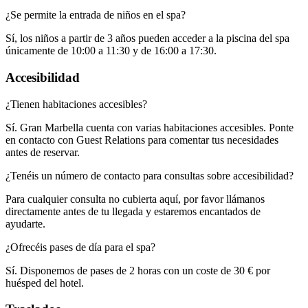
¿Se permite la entrada de niños en el spa?​​​​‌ ‍ ​‍​‍‌‍ ‌ ​‍‌‍‍‌‌‍‌ ‌‍‍‌‌‍ ‍​‍​‍​ ‍‍​‍​‍‌ ​ ‌‍​‌‌‍ ‍‌‍‍‌‌ ‌​‌ ‍‌​‍ ‍‌‍‍‌‌‍ ​‍​‍​‍ ​​‍​‍‌‍‍​‌ ​‍‌‍‌‌‌‍‌‍​‍​‍​ ‍‍​‍​‍‌‍‍​‌ ‌​‌ ‌​‌ ​​‌ ​ ​ ‍‍​‍ ​‍ ‌‍ ​​‍ ‌‌‍​‌‌‍ ‍‌‍‌​​‍ ‌‌ ​‍​‍ ‌‌‍‍​‌‍ ‌ ‌​‌‍‌‌‌‍ ​‌ ​ ​‍ ‌‌ ​ ‌ ‌​‌ ‌‌‌‍‌​‌‍‍‌‌‍ ​‍ ‍‌ ‌‍‌‍‌‌‌ ​‍‌‍​ ‌‍‌‌‌‍ ​​‍ ‍‌‍​‌‌ ​​‌ ​​​‍ ‌‍‍‌‌‍ ‍‌ ‌​‌‍‌‌‌‍ ‍‌ ‌​​‍ ‌‍‌‌‌‍‌​‌‍‍‌‌ ‌​​‍ ‌‍ ‌‌‍ ‌‍‌​‌‍‌‌​ ‌‌ ​​‌ ​‍‌‍‌‌‌ ​ ‌‍‌‌‌‍ ‍‌ ‌​‌‍​‌‌ ‌​‌‍‍‌‌‍ ‌‍ ‍​ ‍ ‌‍‍‌‌‍‌​​ ‌‌‍​‌‌‍‌​‌‍‌‌‌‍​‍​ ‍​​ ‌​​ ‌‌‌‍​‌​‍ ‌​ ‍‌​ ‍‌‌‍‌​​ ​‍​‍ ‌​ ‌​​ ‌ ​ ‌​​ ​‌​‍ ‌​ ‍‌​ ‌‍‌‍​‍‌‍‌‍​‍ ‌‌‍​‍​ ‌​​ ​‍​ ‌​‌‍‌‌‌‍​‌‌‍​‌​ ‍‌​ ‍‌​ ‌ ​ ​‍​ ‌ ​ ‍ ‌ ‌​‌ ‍‌‌ ​​‌‍‌‌​ ‌‌‍‍​‌‍ ‌ ‌​‌‍‌‌‌‍ ​‌​‌‍‌‍​‌‌ ​‌​ ‍ ‌ ​​‌‍​‌‌ ‌​‌‍‍​​ ‌‌ ​‌‌ ‌‌‌‍‌‌‌ ​ ‌ ‌​‌‍‍‌‌‍ ‌‍ ‍​ ‌‍​‍‌‍​‌‌ ​ ‌‍‌‌‌‌‌‌‌ ​‍‌‍ ​​ ‌‌‍‍​‌ ‌​‌ ‌​‌ ​​‌ ​ ​‍‌‌​ ​ ‌​​‌​‍‌‌​ ​‍‌​‌‍​‍‌‌​ ​‍‌​‌‍‌‍ ​​‍ ‌‌‍​‌‌‍ ‍‌‍‌​​‍ ‌‌ ​‍​‍ ‌‌‍‍​‌‍ ‌ ‌​‌‍‌‌‌‍ ​‌ ​ ​‍ ‌‌ ​ ‌ ‌​‌ ‌‌‌‍‌​‌‍‍‌‌‍ ​‍ ‍‌ ‌‍‌‍‌‌‌ ​‍‌‍​ ‌‍‌‌‌‍ ​​‍ ‍‌‍​‌‌ ​​‌ ​​​‍‌‍‌‍‍‌‌‍‌​​ ‌‌‍​‌‌‍‌​‌‍‌‌‌‍​‍​ ‍​​ ‌​​ ‌‌‌‍​‌​‍ ‌​ ‍‌​ ‍‌‌‍‌​​ ​‍​‍ ‌​ ‌​​ ‌ ​ ‌​​ ​‌​‍ ‌​ ‍‌​ ‌‍‌‍​‍‌‍‌‍​‍ ‌‌‍​‍​ ‌​​ ​‍​ ‌​‌‍‌‌‌‍​‌‌‍​‌​ ‍‌​ ‍‌​ ‌ ​ ​‍​ ‌ ​‍‌‍‌ ‌​‌ ‍‌‌ ​​‌‍‌‌​ ‌‌‍‍​‌‍ ‌ ‌​‌‍‌‌‌‍ ​‌​‌‍‌‍​‌‌ ​‌​‍‌‍‌ ​​‌‍​‌‌ ‌​‌‍‍​​ ‌‌ ​‌‌ ‌‌‌‍‌‌‌ ​ ‌ ‌​‌‍‍‌‌‍ ‌‍ ‍​‍‌‍‌ ​​‌‍‌‌‌ ​‍‌ ​ ‌ ​​‌‍‌‌‌‍​ ‌ ‌​‌‍‍‌‌ ‌‍‌‍‌‌​ ‌‌ ​​‌ ‌‌‌‍​‍‌‍ ​‌‍‍‌‌ ​ ‌‍‍​‌‍‌‌‌‍‌​​‍​‍‌ ‌
Sí, los niños a partir de 3 años pueden acceder a la piscina del spa
únicamente de 10:00 a 11:30 y de 16:00 a 17:30.​​​​‌ ‍ ​‍​‍‌‍ ‌ ​‍‌‍‍‌‌‍‌ ‌‍‍‌‌‍ ‍​‍​‍​ ‍‍​‍​‍‌ ​ ‌‍​‌‌‍ ‍‌‍‍‌‌ ‌​‌ ‍‌​‍ ‍‌‍‍‌‌‍ ​‍​‍​‍ ​​‍​‍‌‍‍​‌ ​‍‌‍‌‌‌‍‌‍​‍​‍​ ‍‍​‍​‍‌‍‍​‌ ‌​‌ ‌​‌ ​​‌ ​ ​ ‍‍​‍ ​‍ ‌‍ ​​‍ ‌‌‍​‌‌‍ ‍‌‍‌​​‍ ‌‌ ​‍​‍ ‌‌‍‍​‌‍ ‌ ‌​‌‍‌‌‌‍ ​‌ ​ ​‍ ‌‌ ​ ‌ ‌​‌ ‌‌‌‍‌​‌‍‍‌‌‍ ​‍ ‍‌ ‌‍‌‍‌‌‌ ​‍‌‍​ ‌‍‌‌‌‍ ​​‍ ‍‌‍​‌‌ ​​‌ ​​​‍ ‌‍‍‌‌‍ ‍‌ ‌​‌‍‌‌‌‍ ‍‌ ‌​​‍ ‌‍‌‌‌‍‌​‌‍‍‌‌ ‌​​‍ ‌‍ ‌‌‍ ‌‍‌​‌‍‌‌​ ‌‌ ​​‌ ​‍‌‍‌‌‌ ​ ‌‍‌‌‌‍ ‍‌ ‌​‌‍​‌‌ ‌​‌‍‍‌‌‍ ‌‍ ‍​ ‍ ‌‍‍‌‌‍‌​​ ‌‌‍​‌‌‍‌​‌‍‌‌‌‍​‍​ ‍​​ ‌​​ ‌‌‌‍​‌​‍ ‌​ ‍‌​ ‍‌‌‍‌​​ ​‍​‍ ‌​ ‌​​ ‌ ​ ‌​​ ​‌​‍ ‌​ ‍‌​ ‌‍‌‍​‍‌‍‌‍​‍ ‌‌‍​‍​ ‌​​ ​‍​ ‌​‌‍‌‌‌‍​‌‌‍​‌​ ‍‌​ ‍‌​ ‌ ​ ​‍​ ‌ ​ ‍ ‌ ‌​‌ ‍‌‌ ​​‌‍‌‌​ ‌‌‍‍​‌‍ ‌ ‌​‌‍‌‌‌‍ ​‌​‌‍‌‍​‌‌ ​‌​ ‍ ‌ ​​‌‍​‌‌ ‌​‌‍‍​​ ‌‌‍​‌‌‍ ‍‌ ​ ‌ ‌ ‌‍‌‌‌ ​‍​‍‌‌​ ‌‌‌​​‍‌‌ ‌‍‍ ‌‍‌‌‌ ‍‌​‍‌‌​ ​ ‌​‌​​‍‌‌​ ​ ‌​‌​​‍‌‌​ ​‍​ ​‍‌‍​‍​ ​ ‌‍‌​​ ‍​​ ​ ‌‍‌‌​ ‍​​ ​‌‌‍​‌​ ‌​​ ‍​​ ‌‍​‍‌‌​ ​‍​ ​‍​‍‌‌​ ‌‌‌​‌​​‍ ‍‌‍​ ‌‍‍​‌‍‍‌‌‍ ​‌‍‌​‌ ​‍‌‍‌‌‌‍ ‍​‍‌‌​ ‌‌‌​​‍‌‌ ‌‍‍ ‌‍‌‌‌ ‍‌​‍‌‌​ ​ ‌​‌​​‍‌‌​ ​ ‌​‌​​‍‌‌​ ​‍​ ​‍​ ‌‌​ ​ ‌‍​‌​ ‌​​ ‍​‌‍‌​​ ​‌‌‍​‌​ ​‍​ ​‌‌‍‌‍‌‍​‍​‍‌‌​ ​‍​ ​‍​‍‌‌​ ‌‌‌​‌​​‍ ‍‌ ‌​‌‍‌‌‌ ‍​‌ ‌​​ ‌‍​‍‌‍​‌‌ ​ ‌‍‌‌‌‌‌‌‌ ​‍‌‍ ​​ ‌‌‍‍​‌ ‌​‌ ‌​‌ ​​‌ ​ ​‍‌‌​ ​ ‌​​‌​‍‌‌​ ​‍‌​‌‍​‍‌‌​ ​‍‌​‌‍‌‍ ​​‍ ‌‌‍​‌‌‍ ‍‌‍‌​​‍ ‌‌ ​‍​‍ ‌‌‍‍​‌‍ ‌ ‌​‌‍‌‌‌‍ ​‌ ​ ​‍ ‌‌ ​ ‌ ‌​‌ ‌‌‌‍‌​‌‍‍‌‌‍ ​‍ ‍‌ ‌‍‌‍‌‌‌ ​‍‌‍​ ‌‍‌‌‌‍ ​​‍ ‍‌‍​‌‌ ​​‌ ​​​‍‌‍‌‍‍‌‌‍‌​​ ‌‌‍​‌‌‍‌​‌‍‌‌‌‍​‍​ ‍​​ ‌​​ ‌‌‌‍​‌​‍ ‌​ ‍‌​ ‍‌‌‍‌​​ ​‍​‍ ‌​ ‌​​ ‌ ​ ‌​​ ​‌​‍ ‌​ ‍‌​ ‌‍‌‍​‍‌‍‌‍​‍ ‌‌‍​‍​ ‌​​ ​‍​ ‌​‌‍‌‌‌‍​‌‌‍​‌​ ‍‌​ ‍‌​ ‌ ​ ​‍​ ‌ ​‍‌‍‌ ‌​‌ ‍‌‌ ​​‌‍‌‌​ ‌‌‍‍​‌‍ ‌ ‌​‌‍‌‌‌‍ ​‌​‌‍‌‍​‌‌ ​‌​‍‌‍‌ ​​‌‍​‌‌ ‌​‌‍‍​​ ‌‌‍​‌‌‍ ‍‌ ​ ‌ ‌ ‌‍‌‌‌ ​‍​‍‌‌​ ‌‌‌​​‍‌‌ ‌‍‍ ‌‍‌‌‌ ‍‌​‍‌‌​ ​ ‌​‌​​‍‌‌​ ​ ‌​‌​​‍‌‌​ ​‍​ ​‍‌‍​‍​ ​ ‌‍‌​​ ‍​​ ​ ‌‍‌‌​ ‍​​ ​‌‌‍​‌​ ‌​​ ‍​​ ‌‍​‍‌‌​ ​‍​ ​‍​‍‌‌​ ‌‌‌​‌​​‍ ‍‌‍​ ‌‍‍​‌‍‍‌‌‍ ​‌‍‌​‌ ​‍‌‍‌‌‌‍ ‍​‍‌‌​ ‌‌‌​​‍‌‌ ‌‍‍ ‌‍‌‌‌ ‍‌​‍‌‌​ ​ ‌​‌​​‍‌‌​ ​ ‌​‌​​‍‌‌​ ​‍​ ​‍​ ‌‌​ ​ ‌‍​‌​ ‌​​ ‍​‌‍‌​​ ​‌‌‍​‌​ ​‍​ ​‌‌‍‌‍‌‍​‍​‍‌‌​ ​‍​ ​‍​‍‌‌​ ‌‌‌​‌​​‍ ‍‌ ‌​‌‍‌‌‌ ‍​‌ ‌​​‍‌‍‌ ​​‌‍‌‌‌ ​‍‌ ​ ‌ ​​‌‍‌‌‌‍​ ‌ ‌​‌‍‍‌‌ ‌‍‌‍‌‌​ ‌‌ ​​‌ ‌‌‌‍​‍‌‍ ​‌‍‍‌‌ ​ ‌‍‍​‌‍‌‌‌‍‌​​‍​‍‌ ‌
Accesibilidad​​​​‌ ‍ ​‍​‍‌‍ ‌ ​‍‌‍‍‌‌‍‌ ‌‍‍‌‌‍ ‍​‍​‍​ ‍‍​‍​‍‌ ​ ‌‍​‌‌‍ ‍‌‍‍‌‌ ‌​‌ ‍‌​‍ ‍‌‍‍‌‌‍ ​‍​‍​‍ ​​‍​‍‌‍‍​‌ ​‍‌‍‌‌‌‍‌‍​‍​‍​ ‍‍​‍​‍‌‍‍​‌ ‌​‌ ‌​‌ ​​‌ ​ ​ ‍‍​‍ ​‍ ‌‍ ​​‍ ‌‌‍​‌‌‍ ‍‌‍‌​​‍ ‌‌ ​‍​‍ ‌‌‍‍​‌‍ ‌ ‌​‌‍‌‌‌‍ ​‌ ​ ​‍ ‌‌ ​ ‌ ‌​‌ ‌‌‌‍‌​‌‍‍‌‌‍ ​‍ ‍‌ ‌‍‌‍‌‌‌ ​‍‌‍​ ‌‍‌‌‌‍ ​​‍ ‍‌‍​‌‌ ​​‌ ​​​‍ ‌‍‍‌‌‍ ‍‌ ‌​‌‍‌‌‌‍ ‍‌ ‌​​‍ ‌‍‌‌‌‍‌​‌‍‍‌‌ ‌​​‍ ‌‍ ‌‌‍ ‌‍‌​‌‍‌‌​ ‌‌ ​​‌ ​‍‌‍‌‌‌ ​ ‌‍‌‌‌‍ ‍‌ ‌​‌‍​‌‌ ‌​‌‍‍‌‌‍ ‌‍ ‍​ ‍ ‌‍‍‌‌‍‌​​ ‌‌‍​‍‌‍‌‌‌‍​‍‌‍​ ​ ​​‌‍​ ​ ‌ ​ ‍‌​‍ ‌‌‍​‍‌‍​‌​ ‍‌​ ‌ ​‍ ‌​ ‌​​ ‌‌​ ​​​ ​‍​‍ ‌‌‍​‍​ ‌‌​ ‌​​ ‍​​‍ ‌​ ‍‌‌‍‌‌‌‍‌‌​ ​ ‌‍‌​​ ‌‌​ ‌ ​ ‌​‌‍‌‌‌‍​‌‌‍​‍​ ​‌​ ‍ ‌ ‌​‌ ‍‌‌ ​​‌‍‌‌​ ‌‌‍‍​‌‍ ‌ ‌​‌‍‌‌‌‍ ​‌‌​ ‌‍‍‌‌ ‌​‌‍‌‌‌‌​​‌‍​‌‌‍‌ ‌‍‌‌​ ‍ ‌ ​​‌‍​‌‌ ‌​‌‍‍​​ ‌‌ ​​‌‍​‌‌‍‌ ‌‍‌‌‌​​‍‌ ‌‌‌‍‍‌‌‍ ​‌‍‌​‌‍‌‌‌ ​‍​‍‌‌​ ‌‌‌​​‍‌‌ ‌‍‍ ‌‍‌‌‌ ‍‌​‍‌‌​ ​ ‌​‌​​‍‌‌​ ​ ‌​‌​​‍‌‌​ ​‍​ ​‍​ ‍​​ ‍​​ ‌‌​ ‌ ​ ‌‍‌‍​‍​ ‌​​ ‌‍​ ‌‍‌‍‌‍​ ‌‌‌‍‌​​‍‌‌​ ​‍​ ​‍​‍‌‌​ ‌‌‌​‌​​‍ ‍‌‍‌‍‌‍​‌‌ ​‌‌‌​ ‌‍‌‌‌‍​ ‌ ‌​‌‍‍‌‌‍ ‌‍ ‍‌ ​ ​‍‌‌​ ‌‌‌​​‍‌‌ ‌‍‍ ‌‍‌‌‌ ‍‌​‍‌‌​ ​ ‌​‌​​‍‌‌​ ​ ‌​‌​​‍‌‌​ ​‍​ ​‍​ ‍‌​ ‌ ​ ‍​‌‍‌‌​ ‌‌​ ‌‍​ ​ ‌‍‌​​ ‌​‌‍‌‍​ ​ ‌‍​ ​‍‌‌​ ​‍​ ​‍​‍‌‌​ ‌‌‌​‌​​‍ ‍‌ ​ ‌‍‌‌‌‍​ ‌ ‌​‌‍‍‌‌‍ ‌‍ ‍‌‌‌​‌‍‍‌‌ ‌​‌‍ ​‌‍‌‌​ ‌‍​‍‌‍​‌‌ ​ ‌‍‌‌‌‌‌‌‌ ​‍‌‍ ​​ ‌‌‍‍​‌ ‌​‌ ‌​‌ ​​‌ ​ ​‍‌‌​ ​ ‌​​‌​‍‌‌​ ​‍‌​‌‍​‍‌‌​ ​‍‌​‌‍‌‍ ​​‍ ‌‌‍​‌‌‍ ‍‌‍‌​​‍ ‌‌ ​‍​‍ ‌‌‍‍​‌‍ ‌ ‌​‌‍‌‌‌‍ ​‌ ​ ​‍ ‌‌ ​ ‌ ‌​‌ ‌‌‌‍‌​‌‍‍‌‌‍ ​‍ ‍‌ ‌‍‌‍‌‌‌ ​‍‌‍​ ‌‍‌‌‌‍ ​​‍ ‍‌‍​‌‌ ​​‌ ​​​‍‌‍‌‍‍‌‌‍‌​​ ‌‌‍​‍‌‍‌‌‌‍​‍‌‍​ ​ ​​‌‍​ ​ ‌ ​ ‍‌​‍ ‌‌‍​‍‌‍​‌​ ‍‌​ ‌ ​‍ ‌​ ‌​​ ‌‌​ ​​​ ​‍​‍ ‌‌‍​‍​ ‌‌​ ‌​​ ‍​​‍ ‌​ ‍‌‌‍‌‌‌‍‌‌​ ​ ‌‍‌​​ ‌‌​ ‌ ​ ‌​‌‍‌‌‌‍​‌‌‍​‍​ ​‌​‍‌‍‌ ‌​‌ ‍‌‌ ​​‌‍‌‌​ ‌‌‍‍​‌‍ ‌ ‌​‌‍‌‌‌‍ ​‌‌​ ‌‍‍‌‌ ‌​‌‍‌‌‌‌​​‌‍​‌‌‍‌ ‌‍‌‌​‍‌‍‌ ​​‌‍​‌‌ ‌​‌‍‍​​ ‌‌ ​​‌‍​‌‌‍‌ ‌‍‌‌‌​​‍‌ ‌‌‌‍‍‌‌‍ ​‌‍‌​‌‍‌‌‌ ​‍​‍‌‌​ ‌‌‌​​‍‌‌ ‌‍‍ ‌‍‌‌‌ ‍‌​‍‌‌​ ​ ‌​‌​​‍‌‌​ ​ ‌​‌​​‍‌‌​ ​‍​ ​‍​ ‍​​ ‍​​ ‌‌​ ‌ ​ ‌‍‌‍​‍​ ‌​​ ‌‍​ ‌‍‌‍‌‍​ ‌‌‌‍‌​​‍‌‌​ ​‍​ ​‍​‍‌‌​ ‌‌‌​‌​​‍ ‍‌‍‌‍‌‍​‌‌ ​‌‌‌​ ‌‍‌‌‌‍​ ‌ ‌​‌‍‍‌‌‍ ‌‍ ‍‌ ​ ​‍‌‌​ ‌‌‌​​‍‌‌ ‌‍‍ ‌‍‌‌‌ ‍‌​‍‌‌​ ​ ‌​‌​​‍‌‌​ ​ ‌​‌​​‍‌‌​ ​‍​ ​‍​ ‍‌​ ‌ ​ ‍​‌‍‌‌​ ‌‌​ ‌‍​ ​ ‌‍‌​​ ‌​‌‍‌‍​ ​ ‌‍​ ​‍‌‌​ ​‍​ ​‍​‍‌‌​ ‌‌‌​‌​​‍ ‍‌ ​ ‌‍‌‌‌‍​ ‌ ‌​‌‍‍‌‌‍ ‌‍ ‍‌‌‌​‌‍‍‌‌ ‌​‌‍ ​‌‍‌‌​‍‌‍‌ ​​‌‍‌‌‌ ​‍‌ ​ ‌ ​​‌‍‌‌‌‍​ ‌ ‌​‌‍‍‌‌ ‌‍‌‍‌‌​ ‌‌ ​​‌ ‌‌‌‍​‍‌‍ ​‌‍‍‌‌ ​ ‌‍‍​‌‍‌‌‌‍‌​​‍​‍‌ ‌
¿Tienen habitaciones accesibles?​​​​‌ ‍ ​‍​‍‌‍ ‌ ​‍‌‍‍‌‌‍‌ ‌‍‍‌‌‍ ‍​‍​‍​ ‍‍​‍​‍‌ ​ ‌‍​‌‌‍ ‍‌‍‍‌‌ ‌​‌ ‍‌​‍ ‍‌‍‍‌‌‍ ​‍​‍​‍ ​​‍​‍‌‍‍​‌ ​‍‌‍‌‌‌‍‌‍​‍​‍​ ‍‍​‍​‍‌‍‍​‌ ‌​‌ ‌​‌ ​​‌ ​ ​ ‍‍​‍ ​‍ ‌‍ ​​‍ ‌‌‍​‌‌‍ ‍‌‍‌​​‍ ‌‌ ​‍​‍ ‌‌‍‍​‌‍ ‌ ‌​‌‍‌‌‌‍ ​‌ ​ ​‍ ‌‌ ​ ‌ ‌​‌ ‌‌‌‍‌​‌‍‍‌‌‍ ​‍ ‍‌ ‌‍‌‍‌‌‌ ​‍‌‍​ ‌‍‌‌‌‍ ​​‍ ‍‌‍​‌‌ ​​‌ ​​​‍ ‌‍‍‌‌‍ ‍‌ ‌​‌‍‌‌‌‍ ‍‌ ‌​​‍ ‌‍‌‌‌‍‌​‌‍‍‌‌ ‌​​‍ ‌‍ ‌‌‍ ‌‍‌​‌‍‌‌​ ‌‌ ​​‌ ​‍‌‍‌‌‌ ​ ‌‍‌‌‌‍ ‍‌ ‌​‌‍​‌‌ ‌​‌‍‍‌‌‍ ‌‍ ‍​ ‍ ‌‍‍‌‌‍‌​​ ‌​ ‌ ​ ‌‌​ ​‌​ ‍‌‌‍​ ​ ‌ ​ ​ ‌‍​ ​‍ ‌​ ‍​‌‍‌‌​ ​​‌‍​ ​‍ ‌​ ‌​‌‍​‌‌‍‌​​ ​​​‍ ‌​ ‍​‌‍‌‍​ ‍​​ ​ ​‍ ‌​ ​​​ ​‍​ ‍​​ ‍‌​ ​ ​ ‌‌​ ‍‌​ ‍​‌‍​‍‌‍​‌‌‍‌‍‌‍​ ​ ‍ ‌ ‌​‌ ‍‌‌ ​​‌‍‌‌​ ‌‌‍‍​‌‍ ‌ ‌​‌‍‌‌‌‍ ​‌​‌‍‌‍​‌‌ ​‌​ ‍ ‌ ​​‌‍​‌‌ ‌​‌‍‍​​ ‌‌ ​‌‌ ‌‌‌‍‌‌‌ ​ ‌ ‌​‌‍‍‌‌‍ ‌‍ ‍​ ‌‍​‍‌‍​‌‌ ​ ‌‍‌‌‌‌‌‌‌ ​‍‌‍ ​​ ‌‌‍‍​‌ ‌​‌ ‌​‌ ​​‌ ​ ​‍‌‌​ ​ ‌​​‌​‍‌‌​ ​‍‌​‌‍​‍‌‌​ ​‍‌​‌‍‌‍ ​​‍ ‌‌‍​‌‌‍ ‍‌‍‌​​‍ ‌‌ ​‍​‍ ‌‌‍‍​‌‍ ‌ ‌​‌‍‌‌‌‍ ​‌ ​ ​‍ ‌‌ ​ ‌ ‌​‌ ‌‌‌‍‌​‌‍‍‌‌‍ ​‍ ‍‌ ‌‍‌‍‌‌‌ ​‍‌‍​ ‌‍‌‌‌‍ ​​‍ ‍‌‍​‌‌ ​​‌ ​​​‍‌‍‌‍‍‌‌‍‌​​ ‌​ ‌ ​ ‌‌​ ​‌​ ‍‌‌‍​ ​ ‌ ​ ​ ‌‍​ ​‍ ‌​ ‍​‌‍‌‌​ ​​‌‍​ ​‍ ‌​ ‌​‌‍​‌‌‍‌​​ ​​​‍ ‌​ ‍​‌‍‌‍​ ‍​​ ​ ​‍ ‌​ ​​​ ​‍​ ‍​​ ‍‌​ ​ ​ ‌‌​ ‍‌​ ‍​‌‍​‍‌‍​‌‌‍‌‍‌‍​ ​‍‌‍‌ ‌​‌ ‍‌‌ ​​‌‍‌‌​ ‌‌‍‍​‌‍ ‌ ‌​‌‍‌‌‌‍ ​‌​‌‍‌‍​‌‌ ​‌​‍‌‍‌ ​​‌‍​‌‌ ‌​‌‍‍​​ ‌‌ ​‌‌ ‌‌‌‍‌‌‌ ​ ‌ ‌​‌‍‍‌‌‍ ‌‍ ‍​‍‌‍‌ ​​‌‍‌‌‌ ​‍‌ ​ ‌ ​​‌‍‌‌‌‍​ ‌ ‌​‌‍‍‌‌ ‌‍‌‍‌‌​ ‌‌ ​​‌ ‌‌‌‍​‍‌‍ ​‌‍‍‌‌ ​ ‌‍‍​‌‍‌‌‌‍‌​​‍​‍‌ ‌
Sí. Gran Marbella cuenta con varias habitaciones accesibles. Ponte
en contacto con Guest Relations para comentar tus necesidades
antes de reservar.​​​​‌ ‍ ​‍​‍‌‍ ‌ ​‍‌‍‍‌‌‍‌ ‌‍‍‌‌‍ ‍​‍​‍​ ‍‍​‍​‍‌ ​ ‌‍​‌‌‍ ‍‌‍‍‌‌ ‌​‌ ‍‌​‍ ‍‌‍‍‌‌‍ ​‍​‍​‍ ​​‍​‍‌‍‍​‌ ​‍‌‍‌‌‌‍‌‍​‍​‍​ ‍‍​‍​‍‌‍‍​‌ ‌​‌ ‌​‌ ​​‌ ​ ​ ‍‍​‍ ​‍ ‌‍ ​​‍ ‌‌‍​‌‌‍ ‍‌‍‌​​‍ ‌‌ ​‍​‍ ‌‌‍‍​‌‍ ‌ ‌​‌‍‌‌‌‍ ​‌ ​ ​‍ ‌‌ ​ ‌ ‌​‌ ‌‌‌‍‌​‌‍‍‌‌‍ ​‍ ‍‌ ‌‍‌‍‌‌‌ ​‍‌‍​ ‌‍‌‌‌‍ ​​‍ ‍‌‍​‌‌ ​​‌ ​​​‍ ‌‍‍‌‌‍ ‍‌ ‌​‌‍‌‌‌‍ ‍‌ ‌​​‍ ‌‍‌‌‌‍‌​‌‍‍‌‌ ‌​​‍ ‌‍ ‌‌‍ ‌‍‌​‌‍‌‌​ ‌‌ ​​‌ ​‍‌‍‌‌‌ ​ ‌‍‌‌‌‍ ‍‌ ‌​‌‍​‌‌ ‌​‌‍‍‌‌‍ ‌‍ ‍​ ‍ ‌‍‍‌‌‍‌​​ ‌​ ‌ ​ ‌‌​ ​‌​ ‍‌‌‍​ ​ ‌ ​ ​ ‌‍​ ​‍ ‌​ ‍​‌‍‌‌​ ​​‌‍​ ​‍ ‌​ ‌​‌‍​‌‌‍‌​​ ​​​‍ ‌​ ‍​‌‍‌‍​ ‍​​ ​ ​‍ ‌​ ​​​ ​‍​ ‍​​ ‍‌​ ​ ​ ‌‌​ ‍‌​ ‍​‌‍​‍‌‍​‌‌‍‌‍‌‍​ ​ ‍ ‌ ‌​‌ ‍‌‌ ​​‌‍‌‌​ ‌‌‍‍​‌‍ ‌ ‌​‌‍‌‌‌‍ ​‌​‌‍‌‍​‌‌ ​‌​ ‍ ‌ ​​‌‍​‌‌ ‌​‌‍‍​​ ‌‌‍​‌‌‍ ‍‌ ​ ‌ ‌ ‌‍‌‌‌ ​‍​‍‌‌​ ‌‌‌​​‍‌‌ ‌‍‍ ‌‍‌‌‌ ‍‌​‍‌‌​ ​ ‌​‌​​‍‌‌​ ​ ‌​‌​​‍‌‌​ ​‍​ ​‍​ ‍‌​ ​‍​ ​‍‌‍​‌‌‍‌‌​ ‌ ‌‍​ ​ ‌‍‌‍​ ‌‍‌‍​ ‌‍​ ​‍​‍‌‌​ ​‍​ ​‍​‍‌‌​ ‌‌‌​‌​​‍ ‍‌‍​ ‌‍‍​‌‍‍‌‌‍ ​‌‍‌​‌ ​‍‌‍‌‌‌‍ ‍​‍‌‌​ ‌‌‌​​‍‌‌ ‌‍‍ ‌‍‌‌‌ ‍‌​‍‌‌​ ​ ‌​‌​​‍‌‌​ ​ ‌​‌​​‍‌‌​ ​‍​ ​‍​ ‍​​ ‍‌‌‍‌‌​ ‌‌‌‍‌​‌‍​‌‌‍​ ‌‍‌‍‌‍​‌‌‍​‍​ ‍​​ ‌‌​‍‌‌​ ​‍​ ​‍​‍‌‌​ ‌‌‌​‌​​‍ ‍‌ ‌​‌‍‌‌‌ ‍​‌ ‌​​ ‌‍​‍‌‍​‌‌ ​ ‌‍‌‌‌‌‌‌‌ ​‍‌‍ ​​ ‌‌‍‍​‌ ‌​‌ ‌​‌ ​​‌ ​ ​‍‌‌​ ​ ‌​​‌​‍‌‌​ ​‍‌​‌‍​‍‌‌​ ​‍‌​‌‍‌‍ ​​‍ ‌‌‍​‌‌‍ ‍‌‍‌​​‍ ‌‌ ​‍​‍ ‌‌‍‍​‌‍ ‌ ‌​‌‍‌‌‌‍ ​‌ ​ ​‍ ‌‌ ​ ‌ ‌​‌ ‌‌‌‍‌​‌‍‍‌‌‍ ​‍ ‍‌ ‌‍‌‍‌‌‌ ​‍‌‍​ ‌‍‌‌‌‍ ​​‍ ‍‌‍​‌‌ ​​‌ ​​​‍‌‍‌‍‍‌‌‍‌​​ ‌​ ‌ ​ ‌‌​ ​‌​ ‍‌‌‍​ ​ ‌ ​ ​ ‌‍​ ​‍ ‌​ ‍​‌‍‌‌​ ​​‌‍​ ​‍ ‌​ ‌​‌‍​‌‌‍‌​​ ​​​‍ ‌​ ‍​‌‍‌‍​ ‍​​ ​ ​‍ ‌​ ​​​ ​‍​ ‍​​ ‍‌​ ​ ​ ‌‌​ ‍‌​ ‍​‌‍​‍‌‍​‌‌‍‌‍‌‍​ ​‍‌‍‌ ‌​‌ ‍‌‌ ​​‌‍‌‌​ ‌‌‍‍​‌‍ ‌ ‌​‌‍‌‌‌‍ ​‌​‌‍‌‍​‌‌ ​‌​‍‌‍‌ ​​‌‍​‌‌ ‌​‌‍‍​​ ‌‌‍​‌‌‍ ‍‌ ​ ‌ ‌ ‌‍‌‌‌ ​‍​‍‌‌​ ‌‌‌​​‍‌‌ ‌‍‍ ‌‍‌‌‌ ‍‌​‍‌‌​ ​ ‌​‌​​‍‌‌​ ​ ‌​‌​​‍‌‌​ ​‍​ ​‍​ ‍‌​ ​‍​ ​‍‌‍​‌‌‍‌‌​ ‌ ‌‍​ ​ ‌‍‌‍​ ‌‍‌‍​ ‌‍​ ​‍​‍‌‌​ ​‍​ ​‍​‍‌‌​ ‌‌‌​‌​​‍ ‍‌‍​ ‌‍‍​‌‍‍‌‌‍ ​‌‍‌​‌ ​‍‌‍‌‌‌‍ ‍​‍‌‌​ ‌‌‌​​‍‌‌ ‌‍‍ ‌‍‌‌‌ ‍‌​‍‌‌​ ​ ‌​‌​​‍‌‌​ ​ ‌​‌​​‍‌‌​ ​‍​ ​‍​ ‍​​ ‍‌‌‍‌‌​ ‌‌‌‍‌​‌‍​‌‌‍​ ‌‍‌‍‌‍​‌‌‍​‍​ ‍​​ ‌‌​‍‌‌​ ​‍​ ​‍​‍‌‌​ ‌‌‌​‌​​‍ ‍‌ ‌​‌‍‌‌‌ ‍​‌ ‌​​‍‌‍‌ ​​‌‍‌‌‌ ​‍‌ ​ ‌ ​​‌‍‌‌‌‍​ ‌ ‌​‌‍‍‌‌ ‌‍‌‍‌‌​ ‌‌ ​​‌ ‌‌‌‍​‍‌‍ ​‌‍‍‌‌ ​ ‌‍‍​‌‍‌‌‌‍‌​​‍​‍‌ ‌
¿Tenéis un número de contacto para consultas sobre accesibilidad?​​​​‌ ‍ ​‍​‍‌‍ ‌ ​‍‌‍‍‌‌‍‌ ‌‍‍‌‌‍ ‍​‍​‍​ ‍‍​‍​‍‌ ​ ‌‍​‌‌‍ ‍‌‍‍‌‌ ‌​‌ ‍‌​‍ ‍‌‍‍‌‌‍ ​‍​‍​‍ ​​‍​‍‌‍‍​‌ ​‍‌‍‌‌‌‍‌‍​‍​‍​ ‍‍​‍​‍‌‍‍​‌ ‌​‌ ‌​‌ ​​‌ ​ ​ ‍‍​‍ ​‍ ‌‍ ​​‍ ‌‌‍​‌‌‍ ‍‌‍‌​​‍ ‌‌ ​‍​‍ ‌‌‍‍​‌‍ ‌ ‌​‌‍‌‌‌‍ ​‌ ​ ​‍ ‌‌ ​ ‌ ‌​‌ ‌‌‌‍‌​‌‍‍‌‌‍ ​‍ ‍‌ ‌‍‌‍‌‌‌ ​‍‌‍​ ‌‍‌‌‌‍ ​​‍ ‍‌‍​‌‌ ​​‌ ​​​‍ ‌‍‍‌‌‍ ‍‌ ‌​‌‍‌‌‌‍ ‍‌ ‌​​‍ ‌‍‌‌‌‍‌​‌‍‍‌‌ ‌​​‍ ‌‍ ‌‌‍ ‌‍‌​‌‍‌‌​ ‌‌ ​​‌ ​‍‌‍‌‌‌ ​ ‌‍‌‌‌‍ ‍‌ ‌​‌‍​‌‌ ‌​‌‍‍‌‌‍ ‌‍ ‍​ ‍ ‌‍‍‌‌‍‌​​ ‌​ ‌​‌‍​‍​ ‌ ‌‍​‍​ ‌ ​ ​​‌‍​‍​ ​‍​‍ ‌‌‍‌‌​ ‌​​ ‌ ​ ​​​‍ ‌​ ‌​‌‍‌​‌‍‌‌‌‍​ ​‍ ‌‌‍​‌‌‍‌‍​ ​​​ ‌‍​‍ ‌‌‍​‍​ ‌​​ ‍​​ ‍‌​ ‍‌‌‍​‍‌‍‌‌​ ​‍‌‍‌‌‌‍‌‌‌‍​ ​ ​ ​ ‍ ‌ ‌​‌ ‍‌‌ ​​‌‍‌‌​ ‌‌‍‍​‌‍ ‌ ‌​‌‍‌‌‌‍ ​‌​‌‍‌‍​‌‌ ​‌​ ‍ ‌ ​​‌‍​‌‌ ‌​‌‍‍​​ ‌‌ ​‌‌ ‌‌‌‍‌‌‌ ​ ‌ ‌​‌‍‍‌‌‍ ‌‍ ‍​ ‌‍​‍‌‍​‌‌ ​ ‌‍‌‌‌‌‌‌‌ ​‍‌‍ ​​ ‌‌‍‍​‌ ‌​‌ ‌​‌ ​​‌ ​ ​‍‌‌​ ​ ‌​​‌​‍‌‌​ ​‍‌​‌‍​‍‌‌​ ​‍‌​‌‍‌‍ ​​‍ ‌‌‍​‌‌‍ ‍‌‍‌​​‍ ‌‌ ​‍​‍ ‌‌‍‍​‌‍ ‌ ‌​‌‍‌‌‌‍ ​‌ ​ ​‍ ‌‌ ​ ‌ ‌​‌ ‌‌‌‍‌​‌‍‍‌‌‍ ​‍ ‍‌ ‌‍‌‍‌‌‌ ​‍‌‍​ ‌‍‌‌‌‍ ​​‍ ‍‌‍​‌‌ ​​‌ ​​​‍‌‍‌‍‍‌‌‍‌​​ ‌​ ‌​‌‍​‍​ ‌ ‌‍​‍​ ‌ ​ ​​‌‍​‍​ ​‍​‍ ‌‌‍‌‌​ ‌​​ ‌ ​ ​​​‍ ‌​ ‌​‌‍‌​‌‍‌‌‌‍​ ​‍ ‌‌‍​‌‌‍‌‍​ ​​​ ‌‍​‍ ‌‌‍​‍​ ‌​​ ‍​​ ‍‌​ ‍‌‌‍​‍‌‍‌‌​ ​‍‌‍‌‌‌‍‌‌‌‍​ ​ ​ ​‍‌‍‌ ‌​‌ ‍‌‌ ​​‌‍‌‌​ ‌‌‍‍​‌‍ ‌ ‌​‌‍‌‌‌‍ ​‌​‌‍‌‍​‌‌ ​‌​‍‌‍‌ ​​‌‍​‌‌ ‌​‌‍‍​​ ‌‌ ​‌‌ ‌‌‌‍‌‌‌ ​ ‌ ‌​‌‍‍‌‌‍ ‌‍ ‍​‍‌‍‌ ​​‌‍‌‌‌ ​‍‌ ​ ‌ ​​‌‍‌‌‌‍​ ‌ ‌​‌‍‍‌‌ ‌‍‌‍‌‌​ ‌‌ ​​‌ ‌‌‌‍​‍‌‍ ​‌‍‍‌‌ ​ ‌‍‍​‌‍‌‌‌‍‌​​‍​‍‌ ‌
Para cualquier consulta no cubierta aquí, por favor llámanos
directamente antes de tu llegada y estaremos encantados de
ayudarte.​​​​‌ ‍ ​‍​‍‌‍ ‌ ​‍‌‍‍‌‌‍‌ ‌‍‍‌‌‍ ‍​‍​‍​ ‍‍​‍​‍‌ ​ ‌‍​‌‌‍ ‍‌‍‍‌‌ ‌​‌ ‍‌​‍ ‍‌‍‍‌‌‍ ​‍​‍​‍ ​​‍​‍‌‍‍​‌ ​‍‌‍‌‌‌‍‌‍​‍​‍​ ‍‍​‍​‍‌‍‍​‌ ‌​‌ ‌​‌ ​​‌ ​ ​ ‍‍​‍ ​‍ ‌‍ ​​‍ ‌‌‍​‌‌‍ ‍‌‍‌​​‍ ‌‌ ​‍​‍ ‌‌‍‍​‌‍ ‌ ‌​‌‍‌‌‌‍ ​‌ ​ ​‍ ‌‌ ​ ‌ ‌​‌ ‌‌‌‍‌​‌‍‍‌‌‍ ​‍ ‍‌ ‌‍‌‍‌‌‌ ​‍‌‍​ ‌‍‌‌‌‍ ​​‍ ‍‌‍​‌‌ ​​‌ ​​​‍ ‌‍‍‌‌‍ ‍‌ ‌​‌‍‌‌‌‍ ‍‌ ‌​​‍ ‌‍‌‌‌‍‌​‌‍‍‌‌ ‌​​‍ ‌‍ ‌‌‍ ‌‍‌​‌‍‌‌​ ‌‌ ​​‌ ​‍‌‍‌‌‌ ​ ‌‍‌‌‌‍ ‍‌ ‌​‌‍​‌‌ ‌​‌‍‍‌‌‍ ‌‍ ‍​ ‍ ‌‍‍‌‌‍‌​​ ‌​ ‌​‌‍​‍​ ‌ ‌‍​‍​ ‌ ​ ​​‌‍​‍​ ​‍​‍ ‌‌‍‌‌​ ‌​​ ‌ ​ ​​​‍ ‌​ ‌​‌‍‌​‌‍‌‌‌‍​ ​‍ ‌‌‍​‌‌‍‌‍​ ​​​ ‌‍​‍ ‌‌‍​‍​ ‌​​ ‍​​ ‍‌​ ‍‌‌‍​‍‌‍‌‌​ ​‍‌‍‌‌‌‍‌‌‌‍​ ​ ​ ​ ‍ ‌ ‌​‌ ‍‌‌ ​​‌‍‌‌​ ‌‌‍‍​‌‍ ‌ ‌​‌‍‌‌‌‍ ​‌​‌‍‌‍​‌‌ ​‌​ ‍ ‌ ​​‌‍​‌‌ ‌​‌‍‍​​ ‌‌‍​‌‌‍ ‍‌ ​ ‌ ‌ ‌‍‌‌‌ ​‍​‍‌‌​ ‌‌‌​​‍‌‌ ‌‍‍ ‌‍‌‌‌ ‍‌​‍‌‌​ ​ ‌​‌​​‍‌‌​ ​ ‌​‌​​‍‌‌​ ​‍​ ​‍‌‍‌‍​ ‍‌​ ​​​ ‌ ​ ‌ ‌‍​‌​ ‌‌‌‍​ ​ ‌‌‌‍​‍‌‍​‌​ ​​​‍‌‌​ ​‍​ ​‍​‍‌‌​ ‌‌‌​‌​​‍ ‍‌‍​ ‌‍‍​‌‍‍‌‌‍ ​‌‍‌​‌ ​‍‌‍‌‌‌‍ ‍​‍‌‌​ ‌‌‌​​‍‌‌ ‌‍‍ ‌‍‌‌‌ ‍‌​‍‌‌​ ​ ‌​‌​​‍‌‌​ ​ ‌​‌​​‍‌‌​ ​‍​ ​‍​ ‍‌​ ‌ ‌‍‌‌​ ​​​ ​ ​ ​‍​ ‍‌​ ‌‌​ ​‍‌‍‌‌​ ​‍​ ​‍​‍‌‌​ ​‍​ ​‍​‍‌‌​ ‌‌‌​‌​​‍ ‍‌ ‌​‌‍‌‌‌ ‍​‌ ‌​​ ‌‍​‍‌‍​‌‌ ​ ‌‍‌‌‌‌‌‌‌ ​‍‌‍ ​​ ‌‌‍‍​‌ ‌​‌ ‌​‌ ​​‌ ​ ​‍‌‌​ ​ ‌​​‌​‍‌‌​ ​‍‌​‌‍​‍‌‌​ ​‍‌​‌‍‌‍ ​​‍ ‌‌‍​‌‌‍ ‍‌‍‌​​‍ ‌‌ ​‍​‍ ‌‌‍‍​‌‍ ‌ ‌​‌‍‌‌‌‍ ​‌ ​ ​‍ ‌‌ ​ ‌ ‌​‌ ‌‌‌‍‌​‌‍‍‌‌‍ ​‍ ‍‌ ‌‍‌‍‌‌‌ ​‍‌‍​ ‌‍‌‌‌‍ ​​‍ ‍‌‍​‌‌ ​​‌ ​​​‍‌‍‌‍‍‌‌‍‌​​ ‌​ ‌​‌‍​‍​ ‌ ‌‍​‍​ ‌ ​ ​​‌‍​‍​ ​‍​‍ ‌‌‍‌‌​ ‌​​ ‌ ​ ​​​‍ ‌​ ‌​‌‍‌​‌‍‌‌‌‍​ ​‍ ‌‌‍​‌‌‍‌‍​ ​​​ ‌‍​‍ ‌‌‍​‍​ ‌​​ ‍​​ ‍‌​ ‍‌‌‍​‍‌‍‌‌​ ​‍‌‍‌‌‌‍‌‌‌‍​ ​ ​ ​‍‌‍‌ ‌​‌ ‍‌‌ ​​‌‍‌‌​ ‌‌‍‍​‌‍ ‌ ‌​‌‍‌‌‌‍ ​‌​‌‍‌‍​‌‌ ​‌​‍‌‍‌ ​​‌‍​‌‌ ‌​‌‍‍​​ ‌‌‍​‌‌‍ ‍‌ ​ ‌ ‌ ‌‍‌‌‌ ​‍​‍‌‌​ ‌‌‌​​‍‌‌ ‌‍‍ ‌‍‌‌‌ ‍‌​‍‌‌​ ​ ‌​‌​​‍‌‌​ ​ ‌​‌​​‍‌‌​ ​‍​ ​‍‌‍‌‍​ ‍‌​ ​​​ ‌ ​ ‌ ‌‍​‌​ ‌‌‌‍​ ​ ‌‌‌‍​‍‌‍​‌​ ​​​‍‌‌​ ​‍​ ​‍​‍‌‌​ ‌‌‌​‌​​‍ ‍‌‍​ ‌‍‍​‌‍‍‌‌‍ ​‌‍‌​‌ ​‍‌‍‌‌‌‍ ‍​‍‌‌​ ‌‌‌​​‍‌‌ ‌‍‍ ‌‍‌‌‌ ‍‌​‍‌‌​ ​ ‌​‌​​‍‌‌​ ​ ‌​‌​​‍‌‌​ ​‍​ ​‍​ ‍‌​ ‌ ‌‍‌‌​ ​​​ ​ ​ ​‍​ ‍‌​ ‌‌​ ​‍‌‍‌‌​ ​‍​ ​‍​‍‌‌​ ​‍​ ​‍​‍‌‌​ ‌‌‌​‌​​‍ ‍‌ ‌​‌‍‌‌‌ ‍​‌ ‌​​‍‌‍‌ ​​‌‍‌‌‌ ​‍‌ ​ ‌ ​​‌‍‌‌‌‍​ ‌ ‌​‌‍‍‌‌ ‌‍‌‍‌‌​ ‌‌ ​​‌ ‌‌‌‍​‍‌‍ ​‌‍‍‌‌ ​ ‌‍‍​‌‍‌‌‌‍‌​​‍​‍‌ ‌
¿Ofrecéis pases de día para el spa?​​​​‌ ‍ ​‍​‍‌‍ ‌ ​‍‌‍‍‌‌‍‌ ‌‍‍‌‌‍ ‍​‍​‍​ ‍‍​‍​‍‌ ​ ‌‍​‌‌‍ ‍‌‍‍‌‌ ‌​‌ ‍‌​‍ ‍‌‍‍‌‌‍ ​‍​‍​‍ ​​‍​‍‌‍‍​‌ ​‍‌‍‌‌‌‍‌‍​‍​‍​ ‍‍​‍​‍‌‍‍​‌ ‌​‌ ‌​‌ ​​‌ ​ ​ ‍‍​‍ ​‍ ‌‍ ​​‍ ‌‌‍​‌‌‍ ‍‌‍‌​​‍ ‌‌ ​‍​‍ ‌‌‍‍​‌‍ ‌ ‌​‌‍‌‌‌‍ ​‌ ​ ​‍ ‌‌ ​ ‌ ‌​‌ ‌‌‌‍‌​‌‍‍‌‌‍ ​‍ ‍‌ ‌‍‌‍‌‌‌ ​‍‌‍​ ‌‍‌‌‌‍ ​​‍ ‍‌‍​‌‌ ​​‌ ​​​‍ ‌‍‍‌‌‍ ‍‌ ‌​‌‍‌‌‌‍ ‍‌ ‌​​‍ ‌‍‌‌‌‍‌​‌‍‍‌‌ ‌​​‍ ‌‍ ‌‌‍ ‌‍‌​‌‍‌‌​ ‌‌ ​​‌ ​‍‌‍‌‌‌ ​ ‌‍‌‌‌‍ ‍‌ ‌​‌‍​‌‌ ‌​‌‍‍‌‌‍ ‌‍ ‍​ ‍ ‌‍‍‌‌‍‌​​ ‌‌‍‌​​ ‍​​ ​ ​ ‌ ​ ‌‍​ ‌ ​ ​​‌‍​ ​‍ ‌‌‍​‌​ ​‌‌‍​ ​ ‌ ​‍ ‌​ ‌​​ ‍​‌‍​‍‌‍‌​​‍ ‌​ ‍​​ ‌​​ ‍​​ ‌ ​‍ ‌​ ​​‌‍‌‌​ ‌​​ ​‍‌‍​‌‌‍‌‍​ ​‍​ ‌ ​ ‌‌‌‍‌‍‌‍​ ​ ‍‌​ ‍ ‌ ‌​‌ ‍‌‌ ​​‌‍‌‌​ ‌‌‍‍​‌‍ ‌ ‌​‌‍‌‌‌‍ ​‌​‌‍‌‍​‌‌ ​‌​ ‍ ‌ ​​‌‍​‌‌ ‌​‌‍‍​​ ‌‌ ​‌‌ ‌‌‌‍‌‌‌ ​ ‌ ‌​‌‍‍‌‌‍ ‌‍ ‍​ ‌‍​‍‌‍​‌‌ ​ ‌‍‌‌‌‌‌‌‌ ​‍‌‍ ​​ ‌‌‍‍​‌ ‌​‌ ‌​‌ ​​‌ ​ ​‍‌‌​ ​ ‌​​‌​‍‌‌​ ​‍‌​‌‍​‍‌‌​ ​‍‌​‌‍‌‍ ​​‍ ‌‌‍​‌‌‍ ‍‌‍‌​​‍ ‌‌ ​‍​‍ ‌‌‍‍​‌‍ ‌ ‌​‌‍‌‌‌‍ ​‌ ​ ​‍ ‌‌ ​ ‌ ‌​‌ ‌‌‌‍‌​‌‍‍‌‌‍ ​‍ ‍‌ ‌‍‌‍‌‌‌ ​‍‌‍​ ‌‍‌‌‌‍ ​​‍ ‍‌‍​‌‌ ​​‌ ​​​‍‌‍‌‍‍‌‌‍‌​​ ‌‌‍‌​​ ‍​​ ​ ​ ‌ ​ ‌‍​ ‌ ​ ​​‌‍​ ​‍ ‌‌‍​‌​ ​‌‌‍​ ​ ‌ ​‍ ‌​ ‌​​ ‍​‌‍​‍‌‍‌​​‍ ‌​ ‍​​ ‌​​ ‍​​ ‌ ​‍ ‌​ ​​‌‍‌‌​ ‌​​ ​‍‌‍​‌‌‍‌‍​ ​‍​ ‌ ​ ‌‌‌‍‌‍‌‍​ ​ ‍‌​‍‌‍‌ ‌​‌ ‍‌‌ ​​‌‍‌‌​ ‌‌‍‍​‌‍ ‌ ‌​‌‍‌‌‌‍ ​‌​‌‍‌‍​‌‌ ​‌​‍‌‍‌ ​​‌‍​‌‌ ‌​‌‍‍​​ ‌‌ ​‌‌ ‌‌‌‍‌‌‌ ​ ‌ ‌​‌‍‍‌‌‍ ‌‍ ‍​‍‌‍‌ ​​‌‍‌‌‌ ​‍‌ ​ ‌ ​​‌‍‌‌‌‍​ ‌ ‌​‌‍‍‌‌ ‌‍‌‍‌‌​ ‌‌ ​​‌ ‌‌‌‍​‍‌‍ ​‌‍‍‌‌ ​ ‌‍‍​‌‍‌‌‌‍‌​​‍​‍‌ ‌
Sí. Disponemos de pases de 2 horas con un coste de 30 € por
huésped del hotel.​​​​‌ ‍ ​‍​‍‌‍ ‌ ​‍‌‍‍‌‌‍‌ ‌‍‍‌‌‍ ‍​‍​‍​ ‍‍​‍​‍‌ ​ ‌‍​‌‌‍ ‍‌‍‍‌‌ ‌​‌ ‍‌​‍ ‍‌‍‍‌‌‍ ​‍​‍​‍ ​​‍​‍‌‍‍​‌ ​‍‌‍‌‌‌‍‌‍​‍​‍​ ‍‍​‍​‍‌‍‍​‌ ‌​‌ ‌​‌ ​​‌ ​ ​ ‍‍​‍ ​‍ ‌‍ ​​‍ ‌‌‍​‌‌‍ ‍‌‍‌​​‍ ‌‌ ​‍​‍ ‌‌‍‍​‌‍ ‌ ‌​‌‍‌‌‌‍ ​‌ ​ ​‍ ‌‌ ​ ‌ ‌​‌ ‌‌‌‍‌​‌‍‍‌‌‍ ​‍ ‍‌ ‌‍‌‍‌‌‌ ​‍‌‍​ ‌‍‌‌‌‍ ​​‍ ‍‌‍​‌‌ ​​‌ ​​​‍ ‌‍‍‌‌‍ ‍‌ ‌​‌‍‌‌‌‍ ‍‌ ‌​​‍ ‌‍‌‌‌‍‌​‌‍‍‌‌ ‌​​‍ ‌‍ ‌‌‍ ‌‍‌​‌‍‌‌​ ‌‌ ​​‌ ​‍‌‍‌‌‌ ​ ‌‍‌‌‌‍ ‍‌ ‌​‌‍​‌‌ ‌​‌‍‍‌‌‍ ‌‍ ‍​ ‍ ‌‍‍‌‌‍‌​​ ‌‌‍‌​​ ‍​​ ​ ​ ‌ ​ ‌‍​ ‌ ​ ​​‌‍​ ​‍ ‌‌‍​‌​ ​‌‌‍​ ​ ‌ ​‍ ‌​ ‌​​ ‍​‌‍​‍‌‍‌​​‍ ‌​ ‍​​ ‌​​ ‍​​ ‌ ​‍ ‌​ ​​‌‍‌‌​ ‌​​ ​‍‌‍​‌‌‍‌‍​ ​‍​ ‌ ​ ‌‌‌‍‌‍‌‍​ ​ ‍‌​ ‍ ‌ ‌​‌ ‍‌‌ ​​‌‍‌‌​ ‌‌‍‍​‌‍ ‌ ‌​‌‍‌‌‌‍ ​‌​‌‍‌‍​‌‌ ​‌​ ‍ ‌ ​​‌‍​‌‌ ‌​‌‍‍​​ ‌‌‍​‌‌‍ ‍‌ ​ ‌ ‌ ‌‍‌‌‌ ​‍​‍‌‌​ ‌‌‌​​‍‌‌ ‌‍‍ ‌‍‌‌‌ ‍‌​‍‌‌​ ​ ‌​‌​​‍‌‌​ ​ ‌​‌​​‍‌‌​ ​‍​ ​‍‌‍​‍​ ‌​‌‍​‌​ ‌​‌‍​ ​ ‌‌​ ‍‌​ ​‌​ ​‌​ ‌ ​ ‍‌​ ‍​​‍‌‌​ ​‍​ ​‍​‍‌‌​ ‌‌‌​‌​​‍ ‍‌‍​ ‌‍‍​‌‍‍‌‌‍ ​‌‍‌​‌ ​‍‌‍‌‌‌‍ ‍​‍‌‌​ ‌‌‌​​‍‌‌ ‌‍‍ ‌‍‌‌‌ ‍‌​‍‌‌​ ​ ‌​‌​​‍‌‌​ ​ ‌​‌​​‍‌‌​ ​‍​ ​‍​ ‌ ​ ‌​‌‍‌‍‌‍‌​‌‍‌‍​ ‌‌‌‍‌‌​ ‌‍‌‍​ ​ ‌‌​ ​​​ ‍​​‍‌‌​ ​‍​ ​‍​‍‌‌​ ‌‌‌​‌​​‍ ‍‌ ‌​‌‍‌‌‌ ‍​‌ ‌​​ ‌‍​‍‌‍​‌‌ ​ ‌‍‌‌‌‌‌‌‌ ​‍‌‍ ​​ ‌‌‍‍​‌ ‌​‌ ‌​‌ ​​‌ ​ ​‍‌‌​ ​ ‌​​‌​‍‌‌​ ​‍‌​‌‍​‍‌‌​ ​‍‌​‌‍‌‍ ​​‍ ‌‌‍​‌‌‍ ‍‌‍‌​​‍ ‌‌ ​‍​‍ ‌‌‍‍​‌‍ ‌ ‌​‌‍‌‌‌‍ ​‌ ​ ​‍ ‌‌ ​ ‌ ‌​‌ ‌‌‌‍‌​‌‍‍‌‌‍ ​‍ ‍‌ ‌‍‌‍‌‌‌ ​‍‌‍​ ‌‍‌‌‌‍ ​​‍ ‍‌‍​‌‌ ​​‌ ​​​‍‌‍‌‍‍‌‌‍‌​​ ‌‌‍‌​​ ‍​​ ​ ​ ‌ ​ ‌‍​ ‌ ​ ​​‌‍​ ​‍ ‌‌‍​‌​ ​‌‌‍​ ​ ‌ ​‍ ‌​ ‌​​ ‍​‌‍​‍‌‍‌​​‍ ‌​ ‍​​ ‌​​ ‍​​ ‌ ​‍ ‌​ ​​‌‍‌‌​ ‌​​ ​‍‌‍​‌‌‍‌‍​ ​‍​ ‌ ​ ‌‌‌‍‌‍‌‍​ ​ ‍‌​‍‌‍‌ ‌​‌ ‍‌‌ ​​‌‍‌‌​ ‌‌‍‍​‌‍ ‌ ‌​‌‍‌‌‌‍ ​‌​‌‍‌‍​‌‌ ​‌​‍‌‍‌ ​​‌‍​‌‌ ‌​‌‍‍​​ ‌‌‍​‌‌‍ ‍‌ ​ ‌ ‌ ‌‍‌‌‌ ​‍​‍‌‌​ ‌‌‌​​‍‌‌ ‌‍‍ ‌‍‌‌‌ ‍‌​‍‌‌​ ​ ‌​‌​​‍‌‌​ ​ ‌​‌​​‍‌‌​ ​‍​ ​‍‌‍​‍​ ‌​‌‍​‌​ ‌​‌‍​ ​ ‌‌​ ‍‌​ ​‌​ ​‌​ ‌ ​ ‍‌​ ‍​​‍‌‌​ ​‍​ ​‍​‍‌‌​ ‌‌‌​‌​​‍ ‍‌‍​ ‌‍‍​‌‍‍‌‌‍ ​‌‍‌​‌ ​‍‌‍‌‌‌‍ ‍​‍‌‌​ ‌‌‌​​‍‌‌ ‌‍‍ ‌‍‌‌‌ ‍‌​‍‌‌​ ​ ‌​‌​​‍‌‌​ ​ ‌​‌​​‍‌‌​ ​‍​ ​‍​ ‌ ​ ‌​‌‍‌‍‌‍‌​‌‍‌‍​ ‌‌‌‍‌‌​ ‌‍‌‍​ ​ ‌‌​ ​​​ ‍​​‍‌‌​ ​‍​ ​‍​‍‌‌​ ‌‌‌​‌​​‍ ‍‌ ‌​‌‍‌‌‌ ‍​‌ ‌​​‍‌‍‌ ​​‌‍‌‌‌ ​‍‌ ​ ‌ ​​‌‍‌‌‌‍​ ‌ ‌​‌‍‍‌‌ ‌‍‌‍‌‌​ ‌‌ ​​‌ ‌‌‌‍​‍‌‍ ​‌‍‍‌‌ ​ ‌‍‍​‌‍‌‌‌‍‌​​‍​‍‌ ‌