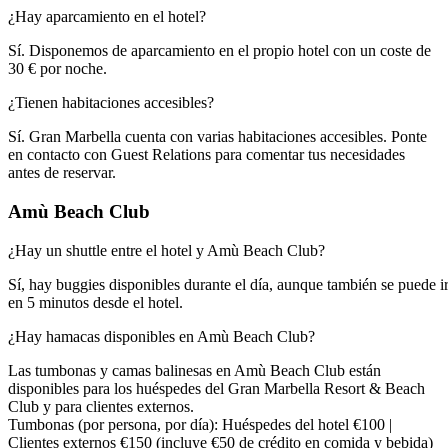
¿Hay aparcamiento en el hotel?​​​​‌ ‍ ​‍​‍‌‍ ‌ ​‍‌‍‍‌‌‍‌ ‌‍‍‌‌‍ ‍​‍​‍​ ‍‍​‍​‍‌ ​ ‌‍​‌‌‍ ‍‌‍‍‌‌ ‌​‌ ‍‌​‍ ‍‌‍‍‌‌‍ ​‍​‍​‍ ​​‍​‍‌‍‍​‌ ​‍‌‍‌‌‌‍‌‍​‍​‍​ ‍‍​‍​‍‌‍‍​‌ ‌​‌ ‌​‌ ​​‌ ​ ​ ‍‍​‍ ​‍ ‌‍ ​​‍ ‌‌‍​‌‌‍ ‍‌‍‌​​‍ ‌‌ ​‍​‍ ‌‌‍‍​‌‍ ‌ ‌​‌‍‌‌‌‍ ​‌ ​ ​‍ ‌‌ ​ ‌ ‌​‌ ‌‌‌‍‌​‌‍‍‌‌‍ ​‍ ‍‌ ‌‍‌‍‌‌‌ ​‍‌‍​ ‌‍‌‌‌‍ ​​‍ ‍‌‍​‌‌ ​​‌ ​​​‍ ‌‍‍‌‌‍ ‍‌ ‌​‌‍‌‌‌‍ ‍‌ ‌​​‍ ‌‍‌‌‌‍‌​‌‍‍‌‌ ‌​​‍ ‌‍ ‌‌‍ ‌‍‌​‌‍‌‌​ ‌‌ ​​‌ ​‍‌‍‌‌‌ ​ ‌‍‌‌‌‍ ‍‌ ‌​‌‍​‌‌ ‌​‌‍‍‌‌‍ ‌‍ ‍​ ‍ ‌‍‍‌‌‍‌​​ ‌​ ​‍​ ‍‌​ ‌‍‌‍‌​​ ​‍​ ‌‍​ ‌‌‌‍‌‍​‍ ‌‌‍​ ‌‍‌​‌‍​ ‌‍​‍​‍ ‌​ ‌​‌‍​‍​ ​‍​ ‌‍​‍ ‌​ ‍​​ ‌ ​ ‌​‌‍​‍​‍ ‌​ ‌ ​ ‌‌​ ‍‌​ ​ ‌‍​‍​ ​‌​ ​ ​ ​ ​ ​‍‌‍‌‍‌‍‌​​ ‍‌​ ‍ ‌ ‌​‌ ‍‌‌ ​​‌‍‌‌​ ‌‌‍‍​‌‍ ‌ ‌​‌‍‌‌‌‍ ​‌​‌‍‌‍​‌‌ ​‌​ ‍ ‌ ​​‌‍​‌‌ ‌​‌‍‍​​ ‌‌ ​‌‌ ‌‌‌‍‌‌‌ ​ ‌ ‌​‌‍‍‌‌‍ ‌‍ ‍​ ‌‍​‍‌‍​‌‌ ​ ‌‍‌‌‌‌‌‌‌ ​‍‌‍ ​​ ‌‌‍‍​‌ ‌​‌ ‌​‌ ​​‌ ​ ​‍‌‌​ ​ ‌​​‌​‍‌‌​ ​‍‌​‌‍​‍‌‌​ ​‍‌​‌‍‌‍ ​​‍ ‌‌‍​‌‌‍ ‍‌‍‌​​‍ ‌‌ ​‍​‍ ‌‌‍‍​‌‍ ‌ ‌​‌‍‌‌‌‍ ​‌ ​ ​‍ ‌‌ ​ ‌ ‌​‌ ‌‌‌‍‌​‌‍‍‌‌‍ ​‍ ‍‌ ‌‍‌‍‌‌‌ ​‍‌‍​ ‌‍‌‌‌‍ ​​‍ ‍‌‍​‌‌ ​​‌ ​​​‍‌‍‌‍‍‌‌‍‌​​ ‌​ ​‍​ ‍‌​ ‌‍‌‍‌​​ ​‍​ ‌‍​ ‌‌‌‍‌‍​‍ ‌‌‍​ ‌‍‌​‌‍​ ‌‍​‍​‍ ‌​ ‌​‌‍​‍​ ​‍​ ‌‍​‍ ‌​ ‍​​ ‌ ​ ‌​‌‍​‍​‍ ‌​ ‌ ​ ‌‌​ ‍‌​ ​ ‌‍​‍​ ​‌​ ​ ​ ​ ​ ​‍‌‍‌‍‌‍‌​​ ‍‌​‍‌‍‌ ‌​‌ ‍‌‌ ​​‌‍‌‌​ ‌‌‍‍​‌‍ ‌ ‌​‌‍‌‌‌‍ ​‌​‌‍‌‍​‌‌ ​‌​‍‌‍‌ ​​‌‍​‌‌ ‌​‌‍‍​​ ‌‌ ​‌‌ ‌‌‌‍‌‌‌ ​ ‌ ‌​‌‍‍‌‌‍ ‌‍ ‍​‍‌‍‌ ​​‌‍‌‌‌ ​‍‌ ​ ‌ ​​‌‍‌‌‌‍​ ‌ ‌​‌‍‍‌‌ ‌‍‌‍‌‌​ ‌‌ ​​‌ ‌‌‌‍​‍‌‍ ​‌‍‍‌‌ ​ ‌‍‍​‌‍‌‌‌‍‌​​‍​‍‌ ‌
Sí. Disponemos de aparcamiento en el propio hotel con un coste de
30 € por noche.​​​​‌ ‍ ​‍​‍‌‍ ‌ ​‍‌‍‍‌‌‍‌ ‌‍‍‌‌‍ ‍​‍​‍​ ‍‍​‍​‍‌ ​ ‌‍​‌‌‍ ‍‌‍‍‌‌ ‌​‌ ‍‌​‍ ‍‌‍‍‌‌‍ ​‍​‍​‍ ​​‍​‍‌‍‍​‌ ​‍‌‍‌‌‌‍‌‍​‍​‍​ ‍‍​‍​‍‌‍‍​‌ ‌​‌ ‌​‌ ​​‌ ​ ​ ‍‍​‍ ​‍ ‌‍ ​​‍ ‌‌‍​‌‌‍ ‍‌‍‌​​‍ ‌‌ ​‍​‍ ‌‌‍‍​‌‍ ‌ ‌​‌‍‌‌‌‍ ​‌ ​ ​‍ ‌‌ ​ ‌ ‌​‌ ‌‌‌‍‌​‌‍‍‌‌‍ ​‍ ‍‌ ‌‍‌‍‌‌‌ ​‍‌‍​ ‌‍‌‌‌‍ ​​‍ ‍‌‍​‌‌ ​​‌ ​​​‍ ‌‍‍‌‌‍ ‍‌ ‌​‌‍‌‌‌‍ ‍‌ ‌​​‍ ‌‍‌‌‌‍‌​‌‍‍‌‌ ‌​​‍ ‌‍ ‌‌‍ ‌‍‌​‌‍‌‌​ ‌‌ ​​‌ ​‍‌‍‌‌‌ ​ ‌‍‌‌‌‍ ‍‌ ‌​‌‍​‌‌ ‌​‌‍‍‌‌‍ ‌‍ ‍​ ‍ ‌‍‍‌‌‍‌​​ ‌​ ​‍​ ‍‌​ ‌‍‌‍‌​​ ​‍​ ‌‍​ ‌‌‌‍‌‍​‍ ‌‌‍​ ‌‍‌​‌‍​ ‌‍​‍​‍ ‌​ ‌​‌‍​‍​ ​‍​ ‌‍​‍ ‌​ ‍​​ ‌ ​ ‌​‌‍​‍​‍ ‌​ ‌ ​ ‌‌​ ‍‌​ ​ ‌‍​‍​ ​‌​ ​ ​ ​ ​ ​‍‌‍‌‍‌‍‌​​ ‍‌​ ‍ ‌ ‌​‌ ‍‌‌ ​​‌‍‌‌​ ‌‌‍‍​‌‍ ‌ ‌​‌‍‌‌‌‍ ​‌​‌‍‌‍​‌‌ ​‌​ ‍ ‌ ​​‌‍​‌‌ ‌​‌‍‍​​ ‌‌‍​‌‌‍ ‍‌ ​ ‌ ‌ ‌‍‌‌‌ ​‍​‍‌‌​ ‌‌‌​​‍‌‌ ‌‍‍ ‌‍‌‌‌ ‍‌​‍‌‌​ ​ ‌​‌​​‍‌‌​ ​ ‌​‌​​‍‌‌​ ​‍​ ​‍‌‍‌‌​ ​‍​ ‌‍​ ‍​‌‍‌​‌‍‌‍​ ‌‍‌‍​‌​ ‌​​ ​‍​ ​​​ ‌‍​‍‌‌​ ​‍​ ​‍​‍‌‌​ ‌‌‌​‌​​‍ ‍‌‍​ ‌‍‍​‌‍‍‌‌‍ ​‌‍‌​‌ ​‍‌‍‌‌‌‍ ‍​‍‌‌​ ‌‌‌​​‍‌‌ ‌‍‍ ‌‍‌‌‌ ‍‌​‍‌‌​ ​ ‌​‌​​‍‌‌​ ​ ‌​‌​​‍‌‌​ ​‍​ ​‍​ ​ ‌‍​‌‌‍​‌​ ​‍‌‍‌‍‌‍​ ​ ‍‌‌‍​‍‌‍​‍‌‍​‌​ ‌‍​ ‍‌​‍‌‌​ ​‍​ ​‍​‍‌‌​ ‌‌‌​‌​​‍ ‍‌ ‌​‌‍‌‌‌ ‍​‌ ‌​​ ‌‍​‍‌‍​‌‌ ​ ‌‍‌‌‌‌‌‌‌ ​‍‌‍ ​​ ‌‌‍‍​‌ ‌​‌ ‌​‌ ​​‌ ​ ​‍‌‌​ ​ ‌​​‌​‍‌‌​ ​‍‌​‌‍​‍‌‌​ ​‍‌​‌‍‌‍ ​​‍ ‌‌‍​‌‌‍ ‍‌‍‌​​‍ ‌‌ ​‍​‍ ‌‌‍‍​‌‍ ‌ ‌​‌‍‌‌‌‍ ​‌ ​ ​‍ ‌‌ ​ ‌ ‌​‌ ‌‌‌‍‌​‌‍‍‌‌‍ ​‍ ‍‌ ‌‍‌‍‌‌‌ ​‍‌‍​ ‌‍‌‌‌‍ ​​‍ ‍‌‍​‌‌ ​​‌ ​​​‍‌‍‌‍‍‌‌‍‌​​ ‌​ ​‍​ ‍‌​ ‌‍‌‍‌​​ ​‍​ ‌‍​ ‌‌‌‍‌‍​‍ ‌‌‍​ ‌‍‌​‌‍​ ‌‍​‍​‍ ‌​ ‌​‌‍​‍​ ​‍​ ‌‍​‍ ‌​ ‍​​ ‌ ​ ‌​‌‍​‍​‍ ‌​ ‌ ​ ‌‌​ ‍‌​ ​ ‌‍​‍​ ​‌​ ​ ​ ​ ​ ​‍‌‍‌‍‌‍‌​​ ‍‌​‍‌‍‌ ‌​‌ ‍‌‌ ​​‌‍‌‌​ ‌‌‍‍​‌‍ ‌ ‌​‌‍‌‌‌‍ ​‌​‌‍‌‍​‌‌ ​‌​‍‌‍‌ ​​‌‍​‌‌ ‌​‌‍‍​​ ‌‌‍​‌‌‍ ‍‌ ​ ‌ ‌ ‌‍‌‌‌ ​‍​‍‌‌​ ‌‌‌​​‍‌‌ ‌‍‍ ‌‍‌‌‌ ‍‌​‍‌‌​ ​ ‌​‌​​‍‌‌​ ​ ‌​‌​​‍‌‌​ ​‍​ ​‍‌‍‌‌​ ​‍​ ‌‍​ ‍​‌‍‌​‌‍‌‍​ ‌‍‌‍​‌​ ‌​​ ​‍​ ​​​ ‌‍​‍‌‌​ ​‍​ ​‍​‍‌‌​ ‌‌‌​‌​​‍ ‍‌‍​ ‌‍‍​‌‍‍‌‌‍ ​‌‍‌​‌ ​‍‌‍‌‌‌‍ ‍​‍‌‌​ ‌‌‌​​‍‌‌ ‌‍‍ ‌‍‌‌‌ ‍‌​‍‌‌​ ​ ‌​‌​​‍‌‌​ ​ ‌​‌​​‍‌‌​ ​‍​ ​‍​ ​ ‌‍​‌‌‍​‌​ ​‍‌‍‌‍‌‍​ ​ ‍‌‌‍​‍‌‍​‍‌‍​‌​ ‌‍​ ‍‌​‍‌‌​ ​‍​ ​‍​‍‌‌​ ‌‌‌​‌​​‍ ‍‌ ‌​‌‍‌‌‌ ‍​‌ ‌​​‍‌‍‌ ​​‌‍‌‌‌ ​‍‌ ​ ‌ ​​‌‍‌‌‌‍​ ‌ ‌​‌‍‍‌‌ ‌‍‌‍‌‌​ ‌‌ ​​‌ ‌‌‌‍​‍‌‍ ​‌‍‍‌‌ ​ ‌‍‍​‌‍‌‌‌‍‌​​‍​‍‌ ‌
¿Tienen habitaciones accesibles?​​​​‌ ‍ ​‍​‍‌‍ ‌ ​‍‌‍‍‌‌‍‌ ‌‍‍‌‌‍ ‍​‍​‍​ ‍‍​‍​‍‌ ​ ‌‍​‌‌‍ ‍‌‍‍‌‌ ‌​‌ ‍‌​‍ ‍‌‍‍‌‌‍ ​‍​‍​‍ ​​‍​‍‌‍‍​‌ ​‍‌‍‌‌‌‍‌‍​‍​‍​ ‍‍​‍​‍‌‍‍​‌ ‌​‌ ‌​‌ ​​‌ ​ ​ ‍‍​‍ ​‍ ‌‍ ​​‍ ‌‌‍​‌‌‍ ‍‌‍‌​​‍ ‌‌ ​‍​‍ ‌‌‍‍​‌‍ ‌ ‌​‌‍‌‌‌‍ ​‌ ​ ​‍ ‌‌ ​ ‌ ‌​‌ ‌‌‌‍‌​‌‍‍‌‌‍ ​‍ ‍‌ ‌‍‌‍‌‌‌ ​‍‌‍​ ‌‍‌‌‌‍ ​​‍ ‍‌‍​‌‌ ​​‌ ​​​‍ ‌‍‍‌‌‍ ‍‌ ‌​‌‍‌‌‌‍ ‍‌ ‌​​‍ ‌‍‌‌‌‍‌​‌‍‍‌‌ ‌​​‍ ‌‍ ‌‌‍ ‌‍‌​‌‍‌‌​ ‌‌ ​​‌ ​‍‌‍‌‌‌ ​ ‌‍‌‌‌‍ ‍‌ ‌​‌‍​‌‌ ‌​‌‍‍‌‌‍ ‌‍ ‍​ ‍ ‌‍‍‌‌‍‌​​ ‌​ ‌ ​ ‌‌​ ​‌​ ‍‌‌‍​ ​ ‌ ​ ​ ‌‍​ ​‍ ‌​ ‍​‌‍‌‌​ ​​‌‍​ ​‍ ‌​ ‌​‌‍​‌‌‍‌​​ ​​​‍ ‌​ ‍​‌‍‌‍​ ‍​​ ​ ​‍ ‌​ ​​​ ​‍​ ‍​​ ‍‌​ ​ ​ ‌‌​ ‍‌​ ‍​‌‍​‍‌‍​‌‌‍‌‍‌‍​ ​ ‍ ‌ ‌​‌ ‍‌‌ ​​‌‍‌‌​ ‌‌‍‍​‌‍ ‌ ‌​‌‍‌‌‌‍ ​‌​‌‍‌‍​‌‌ ​‌​ ‍ ‌ ​​‌‍​‌‌ ‌​‌‍‍​​ ‌‌ ​‌‌ ‌‌‌‍‌‌‌ ​ ‌ ‌​‌‍‍‌‌‍ ‌‍ ‍​ ‌‍​‍‌‍​‌‌ ​ ‌‍‌‌‌‌‌‌‌ ​‍‌‍ ​​ ‌‌‍‍​‌ ‌​‌ ‌​‌ ​​‌ ​ ​‍‌‌​ ​ ‌​​‌​‍‌‌​ ​‍‌​‌‍​‍‌‌​ ​‍‌​‌‍‌‍ ​​‍ ‌‌‍​‌‌‍ ‍‌‍‌​​‍ ‌‌ ​‍​‍ ‌‌‍‍​‌‍ ‌ ‌​‌‍‌‌‌‍ ​‌ ​ ​‍ ‌‌ ​ ‌ ‌​‌ ‌‌‌‍‌​‌‍‍‌‌‍ ​‍ ‍‌ ‌‍‌‍‌‌‌ ​‍‌‍​ ‌‍‌‌‌‍ ​​‍ ‍‌‍​‌‌ ​​‌ ​​​‍‌‍‌‍‍‌‌‍‌​​ ‌​ ‌ ​ ‌‌​ ​‌​ ‍‌‌‍​ ​ ‌ ​ ​ ‌‍​ ​‍ ‌​ ‍​‌‍‌‌​ ​​‌‍​ ​‍ ‌​ ‌​‌‍​‌‌‍‌​​ ​​​‍ ‌​ ‍​‌‍‌‍​ ‍​​ ​ ​‍ ‌​ ​​​ ​‍​ ‍​​ ‍‌​ ​ ​ ‌‌​ ‍‌​ ‍​‌‍​‍‌‍​‌‌‍‌‍‌‍​ ​‍‌‍‌ ‌​‌ ‍‌‌ ​​‌‍‌‌​ ‌‌‍‍​‌‍ ‌ ‌​‌‍‌‌‌‍ ​‌​‌‍‌‍​‌‌ ​‌​‍‌‍‌ ​​‌‍​‌‌ ‌​‌‍‍​​ ‌‌ ​‌‌ ‌‌‌‍‌‌‌ ​ ‌ ‌​‌‍‍‌‌‍ ‌‍ ‍​‍‌‍‌ ​​‌‍‌‌‌ ​‍‌ ​ ‌ ​​‌‍‌‌‌‍​ ‌ ‌​‌‍‍‌‌ ‌‍‌‍‌‌​ ‌‌ ​​‌ ‌‌‌‍​‍‌‍ ​‌‍‍‌‌ ​ ‌‍‍​‌‍‌‌‌‍‌​​‍​‍‌ ‌
Sí. Gran Marbella cuenta con varias habitaciones accesibles. Ponte
en contacto con Guest Relations para comentar tus necesidades
antes de reservar.​​​​‌ ‍ ​‍​‍‌‍ ‌ ​‍‌‍‍‌‌‍‌ ‌‍‍‌‌‍ ‍​‍​‍​ ‍‍​‍​‍‌ ​ ‌‍​‌‌‍ ‍‌‍‍‌‌ ‌​‌ ‍‌​‍ ‍‌‍‍‌‌‍ ​‍​‍​‍ ​​‍​‍‌‍‍​‌ ​‍‌‍‌‌‌‍‌‍​‍​‍​ ‍‍​‍​‍‌‍‍​‌ ‌​‌ ‌​‌ ​​‌ ​ ​ ‍‍​‍ ​‍ ‌‍ ​​‍ ‌‌‍​‌‌‍ ‍‌‍‌​​‍ ‌‌ ​‍​‍ ‌‌‍‍​‌‍ ‌ ‌​‌‍‌‌‌‍ ​‌ ​ ​‍ ‌‌ ​ ‌ ‌​‌ ‌‌‌‍‌​‌‍‍‌‌‍ ​‍ ‍‌ ‌‍‌‍‌‌‌ ​‍‌‍​ ‌‍‌‌‌‍ ​​‍ ‍‌‍​‌‌ ​​‌ ​​​‍ ‌‍‍‌‌‍ ‍‌ ‌​‌‍‌‌‌‍ ‍‌ ‌​​‍ ‌‍‌‌‌‍‌​‌‍‍‌‌ ‌​​‍ ‌‍ ‌‌‍ ‌‍‌​‌‍‌‌​ ‌‌ ​​‌ ​‍‌‍‌‌‌ ​ ‌‍‌‌‌‍ ‍‌ ‌​‌‍​‌‌ ‌​‌‍‍‌‌‍ ‌‍ ‍​ ‍ ‌‍‍‌‌‍‌​​ ‌​ ‌ ​ ‌‌​ ​‌​ ‍‌‌‍​ ​ ‌ ​ ​ ‌‍​ ​‍ ‌​ ‍​‌‍‌‌​ ​​‌‍​ ​‍ ‌​ ‌​‌‍​‌‌‍‌​​ ​​​‍ ‌​ ‍​‌‍‌‍​ ‍​​ ​ ​‍ ‌​ ​​​ ​‍​ ‍​​ ‍‌​ ​ ​ ‌‌​ ‍‌​ ‍​‌‍​‍‌‍​‌‌‍‌‍‌‍​ ​ ‍ ‌ ‌​‌ ‍‌‌ ​​‌‍‌‌​ ‌‌‍‍​‌‍ ‌ ‌​‌‍‌‌‌‍ ​‌​‌‍‌‍​‌‌ ​‌​ ‍ ‌ ​​‌‍​‌‌ ‌​‌‍‍​​ ‌‌‍​‌‌‍ ‍‌ ​ ‌ ‌ ‌‍‌‌‌ ​‍​‍‌‌​ ‌‌‌​​‍‌‌ ‌‍‍ ‌‍‌‌‌ ‍‌​‍‌‌​ ​ ‌​‌​​‍‌‌​ ​ ‌​‌​​‍‌‌​ ​‍​ ​‍​ ‍‌​ ​‍​ ​‍‌‍​‌‌‍‌‌​ ‌ ‌‍​ ​ ‌‍‌‍​ ‌‍‌‍​ ‌‍​ ​‍​‍‌‌​ ​‍​ ​‍​‍‌‌​ ‌‌‌​‌​​‍ ‍‌‍​ ‌‍‍​‌‍‍‌‌‍ ​‌‍‌​‌ ​‍‌‍‌‌‌‍ ‍​‍‌‌​ ‌‌‌​​‍‌‌ ‌‍‍ ‌‍‌‌‌ ‍‌​‍‌‌​ ​ ‌​‌​​‍‌‌​ ​ ‌​‌​​‍‌‌​ ​‍​ ​‍​ ‍​​ ‍‌‌‍‌‌​ ‌‌‌‍‌​‌‍​‌‌‍​ ‌‍‌‍‌‍​‌‌‍​‍​ ‍​​ ‌‌​‍‌‌​ ​‍​ ​‍​‍‌‌​ ‌‌‌​‌​​‍ ‍‌ ‌​‌‍‌‌‌ ‍​‌ ‌​​ ‌‍​‍‌‍​‌‌ ​ ‌‍‌‌‌‌‌‌‌ ​‍‌‍ ​​ ‌‌‍‍​‌ ‌​‌ ‌​‌ ​​‌ ​ ​‍‌‌​ ​ ‌​​‌​‍‌‌​ ​‍‌​‌‍​‍‌‌​ ​‍‌​‌‍‌‍ ​​‍ ‌‌‍​‌‌‍ ‍‌‍‌​​‍ ‌‌ ​‍​‍ ‌‌‍‍​‌‍ ‌ ‌​‌‍‌‌‌‍ ​‌ ​ ​‍ ‌‌ ​ ‌ ‌​‌ ‌‌‌‍‌​‌‍‍‌‌‍ ​‍ ‍‌ ‌‍‌‍‌‌‌ ​‍‌‍​ ‌‍‌‌‌‍ ​​‍ ‍‌‍​‌‌ ​​‌ ​​​‍‌‍‌‍‍‌‌‍‌​​ ‌​ ‌ ​ ‌‌​ ​‌​ ‍‌‌‍​ ​ ‌ ​ ​ ‌‍​ ​‍ ‌​ ‍​‌‍‌‌​ ​​‌‍​ ​‍ ‌​ ‌​‌‍​‌‌‍‌​​ ​​​‍ ‌​ ‍​‌‍‌‍​ ‍​​ ​ ​‍ ‌​ ​​​ ​‍​ ‍​​ ‍‌​ ​ ​ ‌‌​ ‍‌​ ‍​‌‍​‍‌‍​‌‌‍‌‍‌‍​ ​‍‌‍‌ ‌​‌ ‍‌‌ ​​‌‍‌‌​ ‌‌‍‍​‌‍ ‌ ‌​‌‍‌‌‌‍ ​‌​‌‍‌‍​‌‌ ​‌​‍‌‍‌ ​​‌‍​‌‌ ‌​‌‍‍​​ ‌‌‍​‌‌‍ ‍‌ ​ ‌ ‌ ‌‍‌‌‌ ​‍​‍‌‌​ ‌‌‌​​‍‌‌ ‌‍‍ ‌‍‌‌‌ ‍‌​‍‌‌​ ​ ‌​‌​​‍‌‌​ ​ ‌​‌​​‍‌‌​ ​‍​ ​‍​ ‍‌​ ​‍​ ​‍‌‍​‌‌‍‌‌​ ‌ ‌‍​ ​ ‌‍‌‍​ ‌‍‌‍​ ‌‍​ ​‍​‍‌‌​ ​‍​ ​‍​‍‌‌​ ‌‌‌​‌​​‍ ‍‌‍​ ‌‍‍​‌‍‍‌‌‍ ​‌‍‌​‌ ​‍‌‍‌‌‌‍ ‍​‍‌‌​ ‌‌‌​​‍‌‌ ‌‍‍ ‌‍‌‌‌ ‍‌​‍‌‌​ ​ ‌​‌​​‍‌‌​ ​ ‌​‌​​‍‌‌​ ​‍​ ​‍​ ‍​​ ‍‌‌‍‌‌​ ‌‌‌‍‌​‌‍​‌‌‍​ ‌‍‌‍‌‍​‌‌‍​‍​ ‍​​ ‌‌​‍‌‌​ ​‍​ ​‍​‍‌‌​ ‌‌‌​‌​​‍ ‍‌ ‌​‌‍‌‌‌ ‍​‌ ‌​​‍‌‍‌ ​​‌‍‌‌‌ ​‍‌ ​ ‌ ​​‌‍‌‌‌‍​ ‌ ‌​‌‍‍‌‌ ‌‍‌‍‌‌​ ‌‌ ​​‌ ‌‌‌‍​‍‌‍ ​‌‍‍‌‌ ​ ‌‍‍​‌‍‌‌‌‍‌​​‍​‍‌ ‌
Amù Beach Club​​​​‌ ‍ ​‍​‍‌‍ ‌ ​‍‌‍‍‌‌‍‌ ‌‍‍‌‌‍ ‍​‍​‍​ ‍‍​‍​‍‌ ​ ‌‍​‌‌‍ ‍‌‍‍‌‌ ‌​‌ ‍‌​‍ ‍‌‍‍‌‌‍ ​‍​‍​‍ ​​‍​‍‌‍‍​‌ ​‍‌‍‌‌‌‍‌‍​‍​‍​ ‍‍​‍​‍‌‍‍​‌ ‌​‌ ‌​‌ ​​‌ ​ ​ ‍‍​‍ ​‍ ‌‍ ​​‍ ‌‌‍​‌‌‍ ‍‌‍‌​​‍ ‌‌ ​‍​‍ ‌‌‍‍​‌‍ ‌ ‌​‌‍‌‌‌‍ ​‌ ​ ​‍ ‌‌ ​ ‌ ‌​‌ ‌‌‌‍‌​‌‍‍‌‌‍ ​‍ ‍‌ ‌‍‌‍‌‌‌ ​‍‌‍​ ‌‍‌‌‌‍ ​​‍ ‍‌‍​‌‌ ​​‌ ​​​‍ ‌‍‍‌‌‍ ‍‌ ‌​‌‍‌‌‌‍ ‍‌ ‌​​‍ ‌‍‌‌‌‍‌​‌‍‍‌‌ ‌​​‍ ‌‍ ‌‌‍ ‌‍‌​‌‍‌‌​ ‌‌ ​​‌ ​‍‌‍‌‌‌ ​ ‌‍‌‌‌‍ ‍‌ ‌​‌‍​‌‌ ‌​‌‍‍‌‌‍ ‌‍ ‍​ ‍ ‌‍‍‌‌‍‌​​ ‌‌‍​‍‌‍‌‌‌‍​‍‌‍​ ​ ​​‌‍​ ​ ‌ ​ ‍‌​‍ ‌‌‍​‍‌‍​‌​ ‍‌​ ‌ ​‍ ‌​ ‌​​ ‌‌​ ​​​ ​‍​‍ ‌‌‍​‍​ ‌‌​ ‌​​ ‍​​‍ ‌​ ‍‌‌‍‌‌‌‍‌‌​ ​ ‌‍‌​​ ‌‌​ ‌ ​ ‌​‌‍‌‌‌‍​‌‌‍​‍​ ​‌​ ‍ ‌ ‌​‌ ‍‌‌ ​​‌‍‌‌​ ‌‌‍‍​‌‍ ‌ ‌​‌‍‌‌‌‍ ​‌‌​ ‌‍‍‌‌ ‌​‌‍‌‌‌‌​​‌‍​‌‌‍‌ ‌‍‌‌​ ‍ ‌ ​​‌‍​‌‌ ‌​‌‍‍​​ ‌‌ ​​‌‍​‌‌‍‌ ‌‍‌‌‌​​‍‌ ‌‌‌‍‍‌‌‍ ​‌‍‌​‌‍‌‌‌ ​‍​‍‌‌​ ‌‌‌​​‍‌‌ ‌‍‍ ‌‍‌‌‌ ‍‌​‍‌‌​ ​ ‌​‌​​‍‌‌​ ​ ‌​‌​​‍‌‌​ ​‍​ ​‍​ ‍​​ ‍​​ ‌‌​ ‌ ​ ‌‍‌‍​‍​ ‌​​ ‌‍​ ‌‍‌‍‌‍​ ‌‌‌‍‌​​‍‌‌​ ​‍​ ​‍​‍‌‌​ ‌‌‌​‌​​‍ ‍‌‍‌‍‌‍​‌‌ ​‌‌‌​ ‌‍‌‌‌‍​ ‌ ‌​‌‍‍‌‌‍ ‌‍ ‍‌ ​ ​‍‌‌​ ‌‌‌​​‍‌‌ ‌‍‍ ‌‍‌‌‌ ‍‌​‍‌‌​ ​ ‌​‌​​‍‌‌​ ​ ‌​‌​​‍‌‌​ ​‍​ ​‍‌‍​ ​ ‍​‌‍​‍‌‍​‍​ ‌ ‌‍​ ‌‍​‌‌‍​ ​ ​ ‌‍​ ​ ‍‌​ ‌ ​‍‌‌​ ​‍​ ​‍​‍‌‌​ ‌‌‌​‌​​‍ ‍‌ ​ ‌‍‌‌‌‍​ ‌ ‌​‌‍‍‌‌‍ ‌‍ ‍‌‌‌​‌‍‍‌‌ ‌​‌‍ ​‌‍‌‌​ ‌‍​‍‌‍​‌‌ ​ ‌‍‌‌‌‌‌‌‌ ​‍‌‍ ​​ ‌‌‍‍​‌ ‌​‌ ‌​‌ ​​‌ ​ ​‍‌‌​ ​ ‌​​‌​‍‌‌​ ​‍‌​‌‍​‍‌‌​ ​‍‌​‌‍‌‍ ​​‍ ‌‌‍​‌‌‍ ‍‌‍‌​​‍ ‌‌ ​‍​‍ ‌‌‍‍​‌‍ ‌ ‌​‌‍‌‌‌‍ ​‌ ​ ​‍ ‌‌ ​ ‌ ‌​‌ ‌‌‌‍‌​‌‍‍‌‌‍ ​‍ ‍‌ ‌‍‌‍‌‌‌ ​‍‌‍​ ‌‍‌‌‌‍ ​​‍ ‍‌‍​‌‌ ​​‌ ​​​‍‌‍‌‍‍‌‌‍‌​​ ‌‌‍​‍‌‍‌‌‌‍​‍‌‍​ ​ ​​‌‍​ ​ ‌ ​ ‍‌​‍ ‌‌‍​‍‌‍​‌​ ‍‌​ ‌ ​‍ ‌​ ‌​​ ‌‌​ ​​​ ​‍​‍ ‌‌‍​‍​ ‌‌​ ‌​​ ‍​​‍ ‌​ ‍‌‌‍‌‌‌‍‌‌​ ​ ‌‍‌​​ ‌‌​ ‌ ​ ‌​‌‍‌‌‌‍​‌‌‍​‍​ ​‌​‍‌‍‌ ‌​‌ ‍‌‌ ​​‌‍‌‌​ ‌‌‍‍​‌‍ ‌ ‌​‌‍‌‌‌‍ ​‌‌​ ‌‍‍‌‌ ‌​‌‍‌‌‌‌​​‌‍​‌‌‍‌ ‌‍‌‌​‍‌‍‌ ​​‌‍​‌‌ ‌​‌‍‍​​ ‌‌ ​​‌‍​‌‌‍‌ ‌‍‌‌‌​​‍‌ ‌‌‌‍‍‌‌‍ ​‌‍‌​‌‍‌‌‌ ​‍​‍‌‌​ ‌‌‌​​‍‌‌ ‌‍‍ ‌‍‌‌‌ ‍‌​‍‌‌​ ​ ‌​‌​​‍‌‌​ ​ ‌​‌​​‍‌‌​ ​‍​ ​‍​ ‍​​ ‍​​ ‌‌​ ‌ ​ ‌‍‌‍​‍​ ‌​​ ‌‍​ ‌‍‌‍‌‍​ ‌‌‌‍‌​​‍‌‌​ ​‍​ ​‍​‍‌‌​ ‌‌‌​‌​​‍ ‍‌‍‌‍‌‍​‌‌ ​‌‌‌​ ‌‍‌‌‌‍​ ‌ ‌​‌‍‍‌‌‍ ‌‍ ‍‌ ​ ​‍‌‌​ ‌‌‌​​‍‌‌ ‌‍‍ ‌‍‌‌‌ ‍‌​‍‌‌​ ​ ‌​‌​​‍‌‌​ ​ ‌​‌​​‍‌‌​ ​‍​ ​‍‌‍​ ​ ‍​‌‍​‍‌‍​‍​ ‌ ‌‍​ ‌‍​‌‌‍​ ​ ​ ‌‍​ ​ ‍‌​ ‌ ​‍‌‌​ ​‍​ ​‍​‍‌‌​ ‌‌‌​‌​​‍ ‍‌ ​ ‌‍‌‌‌‍​ ‌ ‌​‌‍‍‌‌‍ ‌‍ ‍‌‌‌​‌‍‍‌‌ ‌​‌‍ ​‌‍‌‌​‍‌‍‌ ​​‌‍‌‌‌ ​‍‌ ​ ‌ ​​‌‍‌‌‌‍​ ‌ ‌​‌‍‍‌‌ ‌‍‌‍‌‌​ ‌‌ ​​‌ ‌‌‌‍​‍‌‍ ​‌‍‍‌‌ ​ ‌‍‍​‌‍‌‌‌‍‌​​‍​‍‌ ‌
¿Hay un shuttle entre el hotel y Amù Beach Club?​​​​‌ ‍ ​‍​‍‌‍ ‌ ​‍‌‍‍‌‌‍‌ ‌‍‍‌‌‍ ‍​‍​‍​ ‍‍​‍​‍‌ ​ ‌‍​‌‌‍ ‍‌‍‍‌‌ ‌​‌ ‍‌​‍ ‍‌‍‍‌‌‍ ​‍​‍​‍ ​​‍​‍‌‍‍​‌ ​‍‌‍‌‌‌‍‌‍​‍​‍​ ‍‍​‍​‍‌‍‍​‌ ‌​‌ ‌​‌ ​​‌ ​ ​ ‍‍​‍ ​‍ ‌‍ ​​‍ ‌‌‍​‌‌‍ ‍‌‍‌​​‍ ‌‌ ​‍​‍ ‌‌‍‍​‌‍ ‌ ‌​‌‍‌‌‌‍ ​‌ ​ ​‍ ‌‌ ​ ‌ ‌​‌ ‌‌‌‍‌​‌‍‍‌‌‍ ​‍ ‍‌ ‌‍‌‍‌‌‌ ​‍‌‍​ ‌‍‌‌‌‍ ​​‍ ‍‌‍​‌‌ ​​‌ ​​​‍ ‌‍‍‌‌‍ ‍‌ ‌​‌‍‌‌‌‍ ‍‌ ‌​​‍ ‌‍‌‌‌‍‌​‌‍‍‌‌ ‌​​‍ ‌‍ ‌‌‍ ‌‍‌​‌‍‌‌​ ‌‌ ​​‌ ​‍‌‍‌‌‌ ​ ‌‍‌‌‌‍ ‍‌ ‌​‌‍​‌‌ ‌​‌‍‍‌‌‍ ‌‍ ‍​ ‍ ‌‍‍‌‌‍‌​​ ‌‌‍‌‌​ ​ ​ ​‌‌‍‌​‌‍‌‍​ ​ ‌‍​‍​ ‌‌​‍ ‌‌‍‌‌‌‍​‌​ ​​​ ​‍​‍ ‌​ ‌​‌‍​‌​ ‌‍‌‍​‌​‍ ‌‌‍​‌​ ‍‌‌‍​‍​ ‌ ​‍ ‌‌‍‌​​ ​‍​ ‌ ‌‍​‌‌‍​ ​ ​ ​ ‌​​ ​‍​ ‍​​ ​​​ ​ ‌‍‌‌​ ‍ ‌ ‌​‌ ‍‌‌ ​​‌‍‌‌​ ‌‌‍‍​‌‍ ‌ ‌​‌‍‌‌‌‍ ​‌​‌‍‌‍​‌‌ ​‌​ ‍ ‌ ​​‌‍​‌‌ ‌​‌‍‍​​ ‌‌ ​‌‌ ‌‌‌‍‌‌‌ ​ ‌ ‌​‌‍‍‌‌‍ ‌‍ ‍​ ‌‍​‍‌‍​‌‌ ​ ‌‍‌‌‌‌‌‌‌ ​‍‌‍ ​​ ‌‌‍‍​‌ ‌​‌ ‌​‌ ​​‌ ​ ​‍‌‌​ ​ ‌​​‌​‍‌‌​ ​‍‌​‌‍​‍‌‌​ ​‍‌​‌‍‌‍ ​​‍ ‌‌‍​‌‌‍ ‍‌‍‌​​‍ ‌‌ ​‍​‍ ‌‌‍‍​‌‍ ‌ ‌​‌‍‌‌‌‍ ​‌ ​ ​‍ ‌‌ ​ ‌ ‌​‌ ‌‌‌‍‌​‌‍‍‌‌‍ ​‍ ‍‌ ‌‍‌‍‌‌‌ ​‍‌‍​ ‌‍‌‌‌‍ ​​‍ ‍‌‍​‌‌ ​​‌ ​​​‍‌‍‌‍‍‌‌‍‌​​ ‌‌‍‌‌​ ​ ​ ​‌‌‍‌​‌‍‌‍​ ​ ‌‍​‍​ ‌‌​‍ ‌‌‍‌‌‌‍​‌​ ​​​ ​‍​‍ ‌​ ‌​‌‍​‌​ ‌‍‌‍​‌​‍ ‌‌‍​‌​ ‍‌‌‍​‍​ ‌ ​‍ ‌‌‍‌​​ ​‍​ ‌ ‌‍​‌‌‍​ ​ ​ ​ ‌​​ ​‍​ ‍​​ ​​​ ​ ‌‍‌‌​‍‌‍‌ ‌​‌ ‍‌‌ ​​‌‍‌‌​ ‌‌‍‍​‌‍ ‌ ‌​‌‍‌‌‌‍ ​‌​‌‍‌‍​‌‌ ​‌​‍‌‍‌ ​​‌‍​‌‌ ‌​‌‍‍​​ ‌‌ ​‌‌ ‌‌‌‍‌‌‌ ​ ‌ ‌​‌‍‍‌‌‍ ‌‍ ‍​‍‌‍‌ ​​‌‍‌‌‌ ​‍‌ ​ ‌ ​​‌‍‌‌‌‍​ ‌ ‌​‌‍‍‌‌ ‌‍‌‍‌‌​ ‌‌ ​​‌ ‌‌‌‍​‍‌‍ ​‌‍‍‌‌ ​ ‌‍‍​‌‍‌‌‌‍‌​​‍​‍‌ ‌
Sí, hay buggies disponibles durante el día, aunque también se puede 
en 5 minutos desde el hotel.​​​​‌ ‍ ​‍​‍‌‍ ‌ ​‍‌‍‍‌‌‍‌ ‌‍‍‌‌‍ ‍​‍​‍​ ‍‍​‍​‍‌ ​ ‌‍​‌‌‍ ‍‌‍‍‌‌ ‌​‌ ‍‌​‍ ‍‌‍‍‌‌‍ ​‍​‍​‍ ​​‍​‍‌‍‍​‌ ​‍‌‍‌‌‌‍‌‍​‍​‍​ ‍‍​‍​‍‌‍‍​‌ ‌​‌ ‌​‌ ​​‌ ​ ​ ‍‍​‍ ​‍ ‌‍ ​​‍ ‌‌‍​‌‌‍ ‍‌‍‌​​‍ ‌‌ ​‍​‍ ‌‌‍‍​‌‍ ‌ ‌​‌‍‌‌‌‍ ​‌ ​ ​‍ ‌‌ ​ ‌ ‌​‌ ‌‌‌‍‌​‌‍‍‌‌‍ ​‍ ‍‌ ‌‍‌‍‌‌‌ ​‍‌‍​ ‌‍‌‌‌‍ ​​‍ ‍‌‍​‌‌ ​​‌ ​​​‍ ‌‍‍‌‌‍ ‍‌ ‌​‌‍‌‌‌‍ ‍‌ ‌​​‍ ‌‍‌‌‌‍‌​‌‍‍‌‌ ‌​​‍ ‌‍ ‌‌‍ ‌‍‌​‌‍‌‌​ ‌‌ ​​‌ ​‍‌‍‌‌‌ ​ ‌‍‌‌‌‍ ‍‌ ‌​‌‍​‌‌ ‌​‌‍‍‌‌‍ ‌‍ ‍​ ‍ ‌‍‍‌‌‍‌​​ ‌‌‍‌‌​ ​ ​ ​‌‌‍‌​‌‍‌‍​ ​ ‌‍​‍​ ‌‌​‍ ‌‌‍‌‌‌‍​‌​ ​​​ ​‍​‍ ‌​ ‌​‌‍​‌​ ‌‍‌‍​‌​‍ ‌‌‍​‌​ ‍‌‌‍​‍​ ‌ ​‍ ‌‌‍‌​​ ​‍​ ‌ ‌‍​‌‌‍​ ​ ​ ​ ‌​​ ​‍​ ‍​​ ​​​ ​ ‌‍‌‌​ ‍ ‌ ‌​‌ ‍‌‌ ​​‌‍‌‌​ ‌‌‍‍​‌‍ ‌ ‌​‌‍‌‌‌‍ ​‌​‌‍‌‍​‌‌ ​‌​ ‍ ‌ ​​‌‍​‌‌ ‌​‌‍‍​​ ‌‌‍​‌‌‍ ‍‌ ​ ‌ ‌ ‌‍‌‌‌ ​‍​‍‌‌​ ‌‌‌​​‍‌‌ ‌‍‍ ‌‍‌‌‌ ‍‌​‍‌‌​ ​ ‌​‌​​‍‌‌​ ​ ‌​‌​​‍‌‌​ ​‍​ ​‍​ ‌ ​ ​‌‌‍​ ​ ‌‌​ ‌‍‌‍‌‍‌‍‌​​ ‌​​ ​ ​ ​ ​ ​​​ ‌ ​‍‌‌​ ​‍​ ​‍​‍‌‌​ ‌‌‌​‌​​‍ ‍‌‍​ ‌‍‍​‌‍‍‌‌‍ ​‌‍‌​‌ ​‍‌‍‌‌‌‍ ‍​‍‌‌​ ‌‌‌​​‍‌‌ ‌‍‍ ‌‍‌‌‌ ‍‌​‍‌‌​ ​ ‌​‌​​‍‌‌​ ​ ‌​‌​​‍‌‌​ ​‍​ ​‍​ ‍​​ ​ ​ ‍​​ ‍​​ ​ ​ ‌ ‌‍​ ​ ‌​​ ​‍‌‍‌​​ ‌ ‌‍​ ​‍‌‌​ ​‍​ ​‍​‍‌‌​ ‌‌‌​‌​​‍ ‍‌ ‌​‌‍‌‌‌ ‍​‌ ‌​​ ‌‍​‍‌‍​‌‌ ​ ‌‍‌‌‌‌‌‌‌ ​‍‌‍ ​​ ‌‌‍‍​‌ ‌​‌ ‌​‌ ​​‌ ​ ​‍‌‌​ ​ ‌​​‌​‍‌‌​ ​‍‌​‌‍​‍‌‌​ ​‍‌​‌‍‌‍ ​​‍ ‌‌‍​‌‌‍ ‍‌‍‌​​‍ ‌‌ ​‍​‍ ‌‌‍‍​‌‍ ‌ ‌​‌‍‌‌‌‍ ​‌ ​ ​‍ ‌‌ ​ ‌ ‌​‌ ‌‌‌‍‌​‌‍‍‌‌‍ ​‍ ‍‌ ‌‍‌‍‌‌‌ ​‍‌‍​ ‌‍‌‌‌‍ ​​‍ ‍‌‍​‌‌ ​​‌ ​​​‍‌‍‌‍‍‌‌‍‌​​ ‌‌‍‌‌​ ​ ​ ​‌‌‍‌​‌‍‌‍​ ​ ‌‍​‍​ ‌‌​‍ ‌‌‍‌‌‌‍​‌​ ​​​ ​‍​‍ ‌​ ‌​‌‍​‌​ ‌‍‌‍​‌​‍ ‌‌‍​‌​ ‍‌‌‍​‍​ ‌ ​‍ ‌‌‍‌​​ ​‍​ ‌ ‌‍​‌‌‍​ ​ ​ ​ ‌​​ ​‍​ ‍​​ ​​​ ​ ‌‍‌‌​‍‌‍‌ ‌​‌ ‍‌‌ ​​‌‍‌‌​ ‌‌‍‍​‌‍ ‌ ‌​‌‍‌‌‌‍ ​‌​‌‍‌‍​‌‌ ​‌​‍‌‍‌ ​​‌‍​‌‌ ‌​‌‍‍​​ ‌‌‍​‌‌‍ ‍‌ ​ ‌ ‌ ‌‍‌‌‌ ​‍​‍‌‌​ ‌‌‌​​‍‌‌ ‌‍‍ ‌‍‌‌‌ ‍‌​‍‌‌​ ​ ‌​‌​​‍‌‌​ ​ ‌​‌​​‍‌‌​ ​‍​ ​‍​ ‌ ​ ​‌‌‍​ ​ ‌‌​ ‌‍‌‍‌‍‌‍‌​​ ‌​​ ​ ​ ​ ​ ​​​ ‌ ​‍‌‌​ ​‍​ ​‍​‍‌‌​ ‌‌‌​‌​​‍ ‍‌‍​ ‌‍‍​‌‍‍‌‌‍ ​‌‍‌​‌ ​‍‌‍‌‌‌‍ ‍​‍‌‌​ ‌‌‌​​‍‌‌ ‌‍‍ ‌‍‌‌‌ ‍‌​‍‌‌​ ​ ‌​‌​​‍‌‌​ ​ ‌​‌​​‍‌‌​ ​‍​ ​‍​ ‍​​ ​ ​ ‍​​ ‍​​ ​ ​ ‌ ‌‍​ ​ ‌​​ ​‍‌‍‌​​ ‌ ‌‍​ ​‍‌‌​ ​‍​ ​‍​‍‌‌​ ‌‌‌​‌​​‍ ‍‌ ‌​‌‍‌‌‌ ‍​‌ ‌​​‍‌‍‌ ​​‌‍‌‌‌ ​‍‌ ​ ‌ ​​‌‍‌‌‌‍​ ‌ ‌​‌‍‍‌‌ ‌‍‌‍‌‌​ ‌‌ ​​‌ ‌‌‌‍​‍‌‍ ​‌‍‍‌‌ ​ ‌‍‍​‌‍‌‌‌‍‌​​‍​‍‌ ‌
¿Hay hamacas disponibles en Amù Beach Club?​​​​‌ ‍ ​‍​‍‌‍ ‌ ​‍‌‍‍‌‌‍‌ ‌‍‍‌‌‍ ‍​‍​‍​ ‍‍​‍​‍‌ ​ ‌‍​‌‌‍ ‍‌‍‍‌‌ ‌​‌ ‍‌​‍ ‍‌‍‍‌‌‍ ​‍​‍​‍ ​​‍​‍‌‍‍​‌ ​‍‌‍‌‌‌‍‌‍​‍​‍​ ‍‍​‍​‍‌‍‍​‌ ‌​‌ ‌​‌ ​​‌ ​ ​ ‍‍​‍ ​‍ ‌‍ ​​‍ ‌‌‍​‌‌‍ ‍‌‍‌​​‍ ‌‌ ​‍​‍ ‌‌‍‍​‌‍ ‌ ‌​‌‍‌‌‌‍ ​‌ ​ ​‍ ‌‌ ​ ‌ ‌​‌ ‌‌‌‍‌​‌‍‍‌‌‍ ​‍ ‍‌ ‌‍‌‍‌‌‌ ​‍‌‍​ ‌‍‌‌‌‍ ​​‍ ‍‌‍​‌‌ ​​‌ ​​​‍ ‌‍‍‌‌‍ ‍‌ ‌​‌‍‌‌‌‍ ‍‌ ‌​​‍ ‌‍‌‌‌‍‌​‌‍‍‌‌ ‌​​‍ ‌‍ ‌‌‍ ‌‍‌​‌‍‌‌​ ‌‌ ​​‌ ​‍‌‍‌‌‌ ​ ‌‍‌‌‌‍ ‍‌ ‌​‌‍​‌‌ ‌​‌‍‍‌‌‍ ‌‍ ‍​ ‍ ‌‍‍‌‌‍‌​​ ‌‌‍‌‍‌‍‌​​ ​​‌‍​‌​ ‌‍​ ​ ‌‍‌‍‌‍​‍​‍ ‌​ ​‍​ ‌‌​ ‌ ‌‍​‍​‍ ‌​ ‌​​ ​‌​ ‌​​ ‍‌​‍ ‌​ ‍​​ ‌​‌‍​‌‌‍‌‌​‍ ‌​ ‌​​ ​ ​ ​ ​ ​​​ ​​​ ‌​​ ‍‌​ ‌‌‌‍‌‍​ ‌​‌‍‌‌​ ‌‍​ ‍ ‌ ‌​‌ ‍‌‌ ​​‌‍‌‌​ ‌‌‍‍​‌‍ ‌ ‌​‌‍‌‌‌‍ ​‌​‌‍‌‍​‌‌ ​‌​ ‍ ‌ ​​‌‍​‌‌ ‌​‌‍‍​​ ‌‌ ​‌‌ ‌‌‌‍‌‌‌ ​ ‌ ‌​‌‍‍‌‌‍ ‌‍ ‍​ ‌‍​‍‌‍​‌‌ ​ ‌‍‌‌‌‌‌‌‌ ​‍‌‍ ​​ ‌‌‍‍​‌ ‌​‌ ‌​‌ ​​‌ ​ ​‍‌‌​ ​ ‌​​‌​‍‌‌​ ​‍‌​‌‍​‍‌‌​ ​‍‌​‌‍‌‍ ​​‍ ‌‌‍​‌‌‍ ‍‌‍‌​​‍ ‌‌ ​‍​‍ ‌‌‍‍​‌‍ ‌ ‌​‌‍‌‌‌‍ ​‌ ​ ​‍ ‌‌ ​ ‌ ‌​‌ ‌‌‌‍‌​‌‍‍‌‌‍ ​‍ ‍‌ ‌‍‌‍‌‌‌ ​‍‌‍​ ‌‍‌‌‌‍ ​​‍ ‍‌‍​‌‌ ​​‌ ​​​‍‌‍‌‍‍‌‌‍‌​​ ‌‌‍‌‍‌‍‌​​ ​​‌‍​‌​ ‌‍​ ​ ‌‍‌‍‌‍​‍​‍ ‌​ ​‍​ ‌‌​ ‌ ‌‍​‍​‍ ‌​ ‌​​ ​‌​ ‌​​ ‍‌​‍ ‌​ ‍​​ ‌​‌‍​‌‌‍‌‌​‍ ‌​ ‌​​ ​ ​ ​ ​ ​​​ ​​​ ‌​​ ‍‌​ ‌‌‌‍‌‍​ ‌​‌‍‌‌​ ‌‍​‍‌‍‌ ‌​‌ ‍‌‌ ​​‌‍‌‌​ ‌‌‍‍​‌‍ ‌ ‌​‌‍‌‌‌‍ ​‌​‌‍‌‍​‌‌ ​‌​‍‌‍‌ ​​‌‍​‌‌ ‌​‌‍‍​​ ‌‌ ​‌‌ ‌‌‌‍‌‌‌ ​ ‌ ‌​‌‍‍‌‌‍ ‌‍ ‍​‍‌‍‌ ​​‌‍‌‌‌ ​‍‌ ​ ‌ ​​‌‍‌‌‌‍​ ‌ ‌​‌‍‍‌‌ ‌‍‌‍‌‌​ ‌‌ ​​‌ ‌‌‌‍​‍‌‍ ​‌‍‍‌‌ ​ ‌‍‍​‌‍‌‌‌‍‌​​‍​‍‌ ‌
Las tumbonas y camas balinesas en Amù Beach Club están
disponibles para los huéspedes del Gran Marbella Resort & Beach
Club y para clientes externos.
Tumbonas (por persona, por día): Huéspedes del hotel €100 |
Clientes externos €150 (incluye €50 de crédito en comida y bebida)