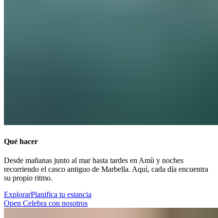
Qué hacer​​​​‌ ‍ ​‍​‍‌‍ ‌ ​‍‌‍‍‌‌‍‌ ‌‍‍‌‌‍ ‍​‍​‍​ ‍‍​‍​‍‌ ​ ‌‍​‌‌‍ ‍‌‍‍‌‌ ‌​‌ ‍‌​‍ ‍‌‍‍‌‌‍ ​‍​‍​‍ ​​‍​‍‌‍‍​‌ ​‍‌‍‌‌‌‍‌‍​‍​‍​ ‍‍​‍​‍‌‍‍​‌ ‌​‌ ‌​‌ ​​‌ ​ ​ ‍‍​‍ ​‍ ‌‍ ​​‍ ‌‌‍​‌‌‍ ‍‌‍‌​​‍ ‌‌ ​‍​‍ ‌‌‍‍​‌‍ ‌ ‌​‌‍‌‌‌‍ ​‌ ​ ​‍ ‌‌ ​ ‌ ‌​‌ ‌‌‌‍‌​‌‍‍‌‌‍ ​‍ ‍‌ ‌‍‌‍‌‌‌ ​‍‌‍​ ‌‍‌‌‌‍ ​​‍ ‍‌‍​‌‌ ​​‌ ​​​‍ ‌‍‍‌‌‍ ‍‌ ‌​‌‍‌‌‌‍ ‍‌ ‌​​‍ ‌‍‌‌‌‍‌​‌‍‍‌‌ ‌​​‍ ‌‍ ‌‌‍ ‌‍‌​‌‍‌‌​ ‌‌ ​​‌ ​‍‌‍‌‌‌ ​ ‌‍‌‌‌‍ ‍‌ ‌​‌‍​‌‌ ‌​‌‍‍‌‌‍ ‌‍ ‍​ ‍ ‌‍‍‌‌‍‌​​ ‌​ ​​‌‍​‍​ ‌ ‌‍‌​​ ​‌‌‍​‌‌‍​‍​ ‌‍​‍ ‌​ ‌ ​ ​‍​ ‍‌​ ​‍​‍ ‌​ ‌​‌‍‌‍‌‍​ ​ ‌​​‍ ‌‌‍​‌‌‍‌​‌‍​‍‌‍​ ​‍ ‌‌‍​‍​ ​​‌‍‌​​ ‌ ‌‍‌‍​ ​‌​ ‌​​ ​ ​ ‍​​ ‌‌​ ​‍‌‍‌‌​ ‍ ‌ ‌​‌ ‍‌‌ ​​‌‍‌‌​ ‌‌‍‍​‌‍ ‌ ‌​‌‍‌‌‌‍ ​‌‌​ ‌‍‍‌‌ ‌​‌‍‌‌‌​‍​‌‍ ‌‍ ‌‌‍‌‌‌‌​​‌‍​‌‌‍‌ ‌‍‌‌​ ‍ ‌ ​​‌‍​‌‌ ‌​‌‍‍​​ ‌‌ ​​‌‍​‌‌‍‌ ‌‍‌‌‌​​‍‌ ‌‌‌‍‍‌‌‍ ​‌‍‌​‌‍‌‌‌ ​‍​‍‌‌​ ‌‌‌​​‍‌‌ ‌‍‍ ‌‍‌‌‌ ‍‌​‍‌‌​ ​ ‌​‌​​‍‌‌​ ​ ‌​‌​​‍‌‌​ ​‍​ ​‍​ ‌ ​ ​​‌‍‌‍‌‍‌‌‌‍‌‍‌‍‌​‌‍​‌​ ‌‍‌‍‌​​ ‍​‌‍​‌‌‍‌‍​‍‌‌​ ​‍​ ​‍​‍‌‌​ ‌‌‌​‌​​‍ ‍‌‍​ ‌‍ ‌‍ ‍‌ ‌​‌‍‌‌‌‍ ‍‌ ‌​​‍‌‌​ ‌‌‌​​‍‌‌ ‌‍‍ ‌‍‌‌‌ ‍‌​‍‌‌​ ​ ‌​‌​​‍‌‌​ ​ ‌​‌​​‍‌‌​ ​‍​ ​‍​ ​​‌‍​ ​ ‍​​ ‌​​ ​​​ ​​​ ‌‍​ ‌‍​ ​‌‌‍‌​‌‍​‍‌‍​ ​‍‌‌​ ​‍​ ​‍​‍‌‌​ ‌‌‌​‌​​‍ ‍‌ ‌​‌‍‍‌‌ ‌​‌‍ ​‌‍‌‌​ ‌‍​‍‌‍​‌‌ ​ ‌‍‌‌‌‌‌‌‌ ​‍‌‍ ​​ ‌‌‍‍​‌ ‌​‌ ‌​‌ ​​‌ ​ ​‍‌‌​ ​ ‌​​‌​‍‌‌​ ​‍‌​‌‍​‍‌‌​ ​‍‌​‌‍‌‍ ​​‍ ‌‌‍​‌‌‍ ‍‌‍‌​​‍ ‌‌ ​‍​‍ ‌‌‍‍​‌‍ ‌ ‌​‌‍‌‌‌‍ ​‌ ​ ​‍ ‌‌ ​ ‌ ‌​‌ ‌‌‌‍‌​‌‍‍‌‌‍ ​‍ ‍‌ ‌‍‌‍‌‌‌ ​‍‌‍​ ‌‍‌‌‌‍ ​​‍ ‍‌‍​‌‌ ​​‌ ​​​‍‌‍‌‍‍‌‌‍‌​​ ‌​ ​​‌‍​‍​ ‌ ‌‍‌​​ ​‌‌‍​‌‌‍​‍​ ‌‍​‍ ‌​ ‌ ​ ​‍​ ‍‌​ ​‍​‍ ‌​ ‌​‌‍‌‍‌‍​ ​ ‌​​‍ ‌‌‍​‌‌‍‌​‌‍​‍‌‍​ ​‍ ‌‌‍​‍​ ​​‌‍‌​​ ‌ ‌‍‌‍​ ​‌​ ‌​​ ​ ​ ‍​​ ‌‌​ ​‍‌‍‌‌​‍‌‍‌ ‌​‌ ‍‌‌ ​​‌‍‌‌​ ‌‌‍‍​‌‍ ‌ ‌​‌‍‌‌‌‍ ​‌‌​ ‌‍‍‌‌ ‌​‌‍‌‌‌​‍​‌‍ ‌‍ ‌‌‍‌‌‌‌​​‌‍​‌‌‍‌ ‌‍‌‌​‍‌‍‌ ​​‌‍​‌‌ ‌​‌‍‍​​ ‌‌ ​​‌‍​‌‌‍‌ ‌‍‌‌‌​​‍‌ ‌‌‌‍‍‌‌‍ ​‌‍‌​‌‍‌‌‌ ​‍​‍‌‌​ ‌‌‌​​‍‌‌ ‌‍‍ ‌‍‌‌‌ ‍‌​‍‌‌​ ​ ‌​‌​​‍‌‌​ ​ ‌​‌​​‍‌‌​ ​‍​ ​‍​ ‌ ​ ​​‌‍‌‍‌‍‌‌‌‍‌‍‌‍‌​‌‍​‌​ ‌‍‌‍‌​​ ‍​‌‍​‌‌‍‌‍​‍‌‌​ ​‍​ ​‍​‍‌‌​ ‌‌‌​‌​​‍ ‍‌‍​ ‌‍ ‌‍ ‍‌ ‌​‌‍‌‌‌‍ ‍‌ ‌​​‍‌‌​ ‌‌‌​​‍‌‌ ‌‍‍ ‌‍‌‌‌ ‍‌​‍‌‌​ ​ ‌​‌​​‍‌‌​ ​ ‌​‌​​‍‌‌​ ​‍​ ​‍​ ​​‌‍​ ​ ‍​​ ‌​​ ​​​ ​​​ ‌‍​ ‌‍​ ​‌‌‍‌​‌‍​‍‌‍​ ​‍‌‌​ ​‍​ ​‍​‍‌‌​ ‌‌‌​‌​​‍ ‍‌ ‌​‌‍‍‌‌ ‌​‌‍ ​‌‍‌‌​‍‌‍‌ ​​‌‍‌‌‌ ​‍‌ ​ ‌ ​​‌‍‌‌‌‍​ ‌ ‌​‌‍‍‌‌ ‌‍‌‍‌‌​ ‌‌ ​​‌ ‌‌‌‍​‍‌‍ ​‌‍‍‌‌ ​ ‌‍‍​‌‍‌‌‌‍‌​​‍​‍‌ ‌
Desde mañanas junto al mar hasta tardes en Amù y noches
recorriendo el casco antiguo de Marbella. Aquí, cada día encuentra
su propio ritmo. ​​​​‌ ‍ ​‍​‍‌‍ ‌ ​‍‌‍‍‌‌‍‌ ‌‍‍‌‌‍ ‍​‍​‍​ ‍‍​‍​‍‌ ​ ‌‍​‌‌‍ ‍‌‍‍‌‌ ‌​‌ ‍‌​‍ ‍‌‍‍‌‌‍ ​‍​‍​‍ ​​‍​‍‌‍‍​‌ ​‍‌‍‌‌‌‍‌‍​‍​‍​ ‍‍​‍​‍‌‍‍​‌ ‌​‌ ‌​‌ ​​‌ ​ ​ ‍‍​‍ ​‍ ‌‍ ​​‍ ‌‌‍​‌‌‍ ‍‌‍‌​​‍ ‌‌ ​‍​‍ ‌‌‍‍​‌‍ ‌ ‌​‌‍‌‌‌‍ ​‌ ​ ​‍ ‌‌ ​ ‌ ‌​‌ ‌‌‌‍‌​‌‍‍‌‌‍ ​‍ ‍‌ ‌‍‌‍‌‌‌ ​‍‌‍​ ‌‍‌‌‌‍ ​​‍ ‍‌‍​‌‌ ​​‌ ​​​‍ ‌‍‍‌‌‍ ‍‌ ‌​‌‍‌‌‌‍ ‍‌ ‌​​‍ ‌‍‌‌‌‍‌​‌‍‍‌‌ ‌​​‍ ‌‍ ‌‌‍ ‌‍‌​‌‍‌‌​ ‌‌ ​​‌ ​‍‌‍‌‌‌ ​ ‌‍‌‌‌‍ ‍‌ ‌​‌‍​‌‌ ‌​‌‍‍‌‌‍ ‌‍ ‍​ ‍ ‌‍‍‌‌‍‌​​ ‌​ ​​‌‍​‍​ ‌ ‌‍‌​​ ​‌‌‍​‌‌‍​‍​ ‌‍​‍ ‌​ ‌ ​ ​‍​ ‍‌​ ​‍​‍ ‌​ ‌​‌‍‌‍‌‍​ ​ ‌​​‍ ‌‌‍​‌‌‍‌​‌‍​‍‌‍​ ​‍ ‌‌‍​‍​ ​​‌‍‌​​ ‌ ‌‍‌‍​ ​‌​ ‌​​ ​ ​ ‍​​ ‌‌​ ​‍‌‍‌‌​ ‍ ‌ ‌​‌ ‍‌‌ ​​‌‍‌‌​ ‌‌‍‍​‌‍ ‌ ‌​‌‍‌‌‌‍ ​‌‌​ ‌‍‍‌‌ ‌​‌‍‌‌‌​‍​‌‍ ‌‍ ‌‌‍‌‌‌‌​​‌‍​‌‌‍‌ ‌‍‌‌​ ‍ ‌ ​​‌‍​‌‌ ‌​‌‍‍​​ ‌‌ ​​‌‍​‌‌‍‌ ‌‍‌‌‌​​‍‌ ‌‌‌‍‍‌‌‍ ​‌‍‌​‌‍‌‌‌ ​‍​‍‌‌​ ‌‌‌​​‍‌‌ ‌‍‍ ‌‍‌‌‌ ‍‌​‍‌‌​ ​ ‌​‌​​‍‌‌​ ​ ‌​‌​​‍‌‌​ ​‍​ ​‍​ ‌ ​ ​​‌‍‌‍‌‍‌‌‌‍‌‍‌‍‌​‌‍​‌​ ‌‍‌‍‌​​ ‍​‌‍​‌‌‍‌‍​‍‌‌​ ​‍​ ​‍​‍‌‌​ ‌‌‌​‌​​‍ ‍‌‍​ ‌‍ ‌‍ ‍‌ ‌​‌‍‌‌‌‍ ‍‌ ‌​​‍‌‌​ ‌‌‌​​‍‌‌ ‌‍‍ ‌‍‌‌‌ ‍‌​‍‌‌​ ​ ‌​‌​​‍‌‌​ ​ ‌​‌​​‍‌‌​ ​‍​ ​‍​ ​​‌‍​ ​ ‍​​ ‌​​ ​​​ ​​​ ‌‍​ ‌‍​ ​‌‌‍‌​‌‍​‍‌‍​ ​‍‌‌​ ​‍​ ​‍​‍‌‌​ ‌‌‌​‌​​‍ ‍‌‍‌‌‌ ‍​‌‍​ ‌‍‌‌‌ ​‍‌ ​​‌ ‌​​ ‌‍​‍‌‍​‌‌ ​ ‌‍‌‌‌‌‌‌‌ ​‍‌‍ ​​ ‌‌‍‍​‌ ‌​‌ ‌​‌ ​​‌ ​ ​‍‌‌​ ​ ‌​​‌​‍‌‌​ ​‍‌​‌‍​‍‌‌​ ​‍‌​‌‍‌‍ ​​‍ ‌‌‍​‌‌‍ ‍‌‍‌​​‍ ‌‌ ​‍​‍ ‌‌‍‍​‌‍ ‌ ‌​‌‍‌‌‌‍ ​‌ ​ ​‍ ‌‌ ​ ‌ ‌​‌ ‌‌‌‍‌​‌‍‍‌‌‍ ​‍ ‍‌ ‌‍‌‍‌‌‌ ​‍‌‍​ ‌‍‌‌‌‍ ​​‍ ‍‌‍​‌‌ ​​‌ ​​​‍‌‍‌‍‍‌‌‍‌​​ ‌​ ​​‌‍​‍​ ‌ ‌‍‌​​ ​‌‌‍​‌‌‍​‍​ ‌‍​‍ ‌​ ‌ ​ ​‍​ ‍‌​ ​‍​‍ ‌​ ‌​‌‍‌‍‌‍​ ​ ‌​​‍ ‌‌‍​‌‌‍‌​‌‍​‍‌‍​ ​‍ ‌‌‍​‍​ ​​‌‍‌​​ ‌ ‌‍‌‍​ ​‌​ ‌​​ ​ ​ ‍​​ ‌‌​ ​‍‌‍‌‌​‍‌‍‌ ‌​‌ ‍‌‌ ​​‌‍‌‌​ ‌‌‍‍​‌‍ ‌ ‌​‌‍‌‌‌‍ ​‌‌​ ‌‍‍‌‌ ‌​‌‍‌‌‌​‍​‌‍ ‌‍ ‌‌‍‌‌‌‌​​‌‍​‌‌‍‌ ‌‍‌‌​‍‌‍‌ ​​‌‍​‌‌ ‌​‌‍‍​​ ‌‌ ​​‌‍​‌‌‍‌ ‌‍‌‌‌​​‍‌ ‌‌‌‍‍‌‌‍ ​‌‍‌​‌‍‌‌‌ ​‍​‍‌‌​ ‌‌‌​​‍‌‌ ‌‍‍ ‌‍‌‌‌ ‍‌​‍‌‌​ ​ ‌​‌​​‍‌‌​ ​ ‌​‌​​‍‌‌​ ​‍​ ​‍​ ‌ ​ ​​‌‍‌‍‌‍‌‌‌‍‌‍‌‍‌​‌‍​‌​ ‌‍‌‍‌​​ ‍​‌‍​‌‌‍‌‍​‍‌‌​ ​‍​ ​‍​‍‌‌​ ‌‌‌​‌​​‍ ‍‌‍​ ‌‍ ‌‍ ‍‌ ‌​‌‍‌‌‌‍ ‍‌ ‌​​‍‌‌​ ‌‌‌​​‍‌‌ ‌‍‍ ‌‍‌‌‌ ‍‌​‍‌‌​ ​ ‌​‌​​‍‌‌​ ​ ‌​‌​​‍‌‌​ ​‍​ ​‍​ ​​‌‍​ ​ ‍​​ ‌​​ ​​​ ​​​ ‌‍​ ‌‍​ ​‌‌‍‌​‌‍​‍‌‍​ ​‍‌‌​ ​‍​ ​‍​‍‌‌​ ‌‌‌​‌​​‍ ‍‌‍‌‌‌ ‍​‌‍​ ‌‍‌‌‌ ​‍‌ ​​‌ ‌​​‍‌‍‌ ​​‌‍‌‌‌ ​‍‌ ​ ‌ ​​‌‍‌‌‌‍​ ‌ ‌​‌‍‍‌‌ ‌‍‌‍‌‌​ ‌‌ ​​‌ ‌‌‌‍​‍‌‍ ​‌‍‍‌‌ ​ ‌‍‍​‌‍‌‌‌‍‌​​‍​‍‌ ‌
Explorar​​​​‌ ‍ ​‍​‍‌‍ ‌ ​‍‌‍‍‌‌‍‌ ‌‍‍‌‌‍ ‍​‍​‍​ ‍‍​‍​‍‌ ​ ‌‍​‌‌‍ ‍‌‍‍‌‌ ‌​‌ ‍‌​‍ ‍‌‍‍‌‌‍ ​‍​‍​‍ ​​‍​‍‌‍‍​‌ ​‍‌‍‌‌‌‍‌‍​‍​‍​ ‍‍​‍​‍‌‍‍​‌ ‌​‌ ‌​‌ ​​‌ ​ ​ ‍‍​‍ ​‍ ‌‍ ​​‍ ‌‌‍​‌‌‍ ‍‌‍‌​​‍ ‌‌ ​‍​‍ ‌‌‍‍​‌‍ ‌ ‌​‌‍‌‌‌‍ ​‌ ​ ​‍ ‌‌ ​ ‌ ‌​‌ ‌‌‌‍‌​‌‍‍‌‌‍ ​‍ ‍‌ ‌‍‌‍‌‌‌ ​‍‌‍​ ‌‍‌‌‌‍ ​​‍ ‍‌‍​‌‌ ​​‌ ​​​‍ ‌‍‍‌‌‍ ‍‌ ‌​‌‍‌‌‌‍ ‍‌ ‌​​‍ ‌‍‌‌‌‍‌​‌‍‍‌‌ ‌​​‍ ‌‍ ‌‌‍ ‌‍‌​‌‍‌‌​ ‌‌ ​​‌ ​‍‌‍‌‌‌ ​ ‌‍‌‌‌‍ ‍‌ ‌​‌‍​‌‌ ‌​‌‍‍‌‌‍ ‌‍ ‍​ ‍ ‌‍‍‌‌‍‌​​ ‌​ ​​‌‍​‍​ ‌ ‌‍‌​​ ​‌‌‍​‌‌‍​‍​ ‌‍​‍ ‌​ ‌ ​ ​‍​ ‍‌​ ​‍​‍ ‌​ ‌​‌‍‌‍‌‍​ ​ ‌​​‍ ‌‌‍​‌‌‍‌​‌‍​‍‌‍​ ​‍ ‌‌‍​‍​ ​​‌‍‌​​ ‌ ‌‍‌‍​ ​‌​ ‌​​ ​ ​ ‍​​ ‌‌​ ​‍‌‍‌‌​ ‍ ‌ ‌​‌ ‍‌‌ ​​‌‍‌‌​ ‌‌‍‍​‌‍ ‌ ‌​‌‍‌‌‌‍ ​‌‌​ ‌‍‍‌‌ ‌​‌‍‌‌‌​‍​‌‍ ‌‍ ‌‌‍‌‌‌‌​​‌‍​‌‌‍‌ ‌‍‌‌​ ‍ ‌ ​​‌‍​‌‌ ‌​‌‍‍​​ ‌‌ ​​‌‍​‌‌‍‌ ‌‍‌‌‌​​‍‌ ‌‌‌‍‍‌‌‍ ​‌‍‌​‌‍‌‌‌ ​‍​‍‌‌​ ‌‌‌​​‍‌‌ ‌‍‍ ‌‍‌‌‌ ‍‌​‍‌‌​ ​ ‌​‌​​‍‌‌​ ​ ‌​‌​​‍‌‌​ ​‍​ ​‍​ ‌ ​ ​​‌‍‌‍‌‍‌‌‌‍‌‍‌‍‌​‌‍​‌​ ‌‍‌‍‌​​ ‍​‌‍​‌‌‍‌‍​‍‌‌​ ​‍​ ​‍​‍‌‌​ ‌‌‌​‌​​‍ ‍‌‍​ ‌‍ ‌‍ ‍‌ ‌​‌‍‌‌‌‍ ‍‌ ‌​​‍‌‌​ ‌‌‌​​‍‌‌ ‌‍‍ ‌‍‌‌‌ ‍‌​‍‌‌​ ​ ‌​‌​​‍‌‌​ ​ ‌​‌​​‍‌‌​ ​‍​ ​‍​ ​​‌‍​ ​ ‍​​ ‌​​ ​​​ ​​​ ‌‍​ ‌‍​ ​‌‌‍‌​‌‍​‍‌‍​ ​‍‌‌​ ​‍​ ​‍​‍‌‌​ ‌‌‌​‌​​‍ ‍‌ ​​‌ ​‍‌‍‍‌‌‍ ‌‌‍​‌‌ ​‍‌ ‍‌‌​​ ‌ ‌​‌‍​‌​‍ ‍‌‍ ​‌‍​‌‌‍​‍‌‍‌‌‌‍ ​​ ‌‍​‍‌‍​‌‌ ​ ‌‍‌‌‌‌‌‌‌ ​‍‌‍ ​​ ‌‌‍‍​‌ ‌​‌ ‌​‌ ​​‌ ​ ​‍‌‌​ ​ ‌​​‌​‍‌‌​ ​‍‌​‌‍​‍‌‌​ ​‍‌​‌‍‌‍ ​​‍ ‌‌‍​‌‌‍ ‍‌‍‌​​‍ ‌‌ ​‍​‍ ‌‌‍‍​‌‍ ‌ ‌​‌‍‌‌‌‍ ​‌ ​ ​‍ ‌‌ ​ ‌ ‌​‌ ‌‌‌‍‌​‌‍‍‌‌‍ ​‍ ‍‌ ‌‍‌‍‌‌‌ ​‍‌‍​ ‌‍‌‌‌‍ ​​‍ ‍‌‍​‌‌ ​​‌ ​​​‍‌‍‌‍‍‌‌‍‌​​ ‌​ ​​‌‍​‍​ ‌ ‌‍‌​​ ​‌‌‍​‌‌‍​‍​ ‌‍​‍ ‌​ ‌ ​ ​‍​ ‍‌​ ​‍​‍ ‌​ ‌​‌‍‌‍‌‍​ ​ ‌​​‍ ‌‌‍​‌‌‍‌​‌‍​‍‌‍​ ​‍ ‌‌‍​‍​ ​​‌‍‌​​ ‌ ‌‍‌‍​ ​‌​ ‌​​ ​ ​ ‍​​ ‌‌​ ​‍‌‍‌‌​‍‌‍‌ ‌​‌ ‍‌‌ ​​‌‍‌‌​ ‌‌‍‍​‌‍ ‌ ‌​‌‍‌‌‌‍ ​‌‌​ ‌‍‍‌‌ ‌​‌‍‌‌‌​‍​‌‍ ‌‍ ‌‌‍‌‌‌‌​​‌‍​‌‌‍‌ ‌‍‌‌​‍‌‍‌ ​​‌‍​‌‌ ‌​‌‍‍​​ ‌‌ ​​‌‍​‌‌‍‌ ‌‍‌‌‌​​‍‌ ‌‌‌‍‍‌‌‍ ​‌‍‌​‌‍‌‌‌ ​‍​‍‌‌​ ‌‌‌​​‍‌‌ ‌‍‍ ‌‍‌‌‌ ‍‌​‍‌‌​ ​ ‌​‌​​‍‌‌​ ​ ‌​‌​​‍‌‌​ ​‍​ ​‍​ ‌ ​ ​​‌‍‌‍‌‍‌‌‌‍‌‍‌‍‌​‌‍​‌​ ‌‍‌‍‌​​ ‍​‌‍​‌‌‍‌‍​‍‌‌​ ​‍​ ​‍​‍‌‌​ ‌‌‌​‌​​‍ ‍‌‍​ ‌‍ ‌‍ ‍‌ ‌​‌‍‌‌‌‍ ‍‌ ‌​​‍‌‌​ ‌‌‌​​‍‌‌ ‌‍‍ ‌‍‌‌‌ ‍‌​‍‌‌​ ​ ‌​‌​​‍‌‌​ ​ ‌​‌​​‍‌‌​ ​‍​ ​‍​ ​​‌‍​ ​ ‍​​ ‌​​ ​​​ ​​​ ‌‍​ ‌‍​ ​‌‌‍‌​‌‍​‍‌‍​ ​‍‌‌​ ​‍​ ​‍​‍‌‌​ ‌‌‌​‌​​‍ ‍‌ ​​‌ ​‍‌‍‍‌‌‍ ‌‌‍​‌‌ ​‍‌ ‍‌‌​​ ‌ ‌​‌‍​‌​‍ ‍‌‍ ​‌‍​‌‌‍​‍‌‍‌‌‌‍ ​​‍‌‍‌ ​​‌‍‌‌‌ ​‍‌ ​ ‌ ​​‌‍‌‌‌‍​ ‌ ‌​‌‍‍‌‌ ‌‍‌‍‌‌​ ‌‌ ​​‌ ‌‌‌‍​‍‌‍ ​‌‍‍‌‌ ​ ‌‍‍​‌‍‌‌‌‍‌​​‍​‍‌ ‌
Planifica tu estancia​​​​‌ ‍ ​‍​‍‌‍ ‌ ​‍‌‍‍‌‌‍‌ ‌‍‍‌‌‍ ‍​‍​‍​ ‍‍​‍​‍‌ ​ ‌‍​‌‌‍ ‍‌‍‍‌‌ ‌​‌ ‍‌​‍ ‍‌‍‍‌‌‍ ​‍​‍​‍ ​​‍​‍‌‍‍​‌ ​‍‌‍‌‌‌‍‌‍​‍​‍​ ‍‍​‍​‍‌‍‍​‌ ‌​‌ ‌​‌ ​​‌ ​ ​ ‍‍​‍ ​‍ ‌‍ ​​‍ ‌‌‍​‌‌‍ ‍‌‍‌​​‍ ‌‌ ​‍​‍ ‌‌‍‍​‌‍ ‌ ‌​‌‍‌‌‌‍ ​‌ ​ ​‍ ‌‌ ​ ‌ ‌​‌ ‌‌‌‍‌​‌‍‍‌‌‍ ​‍ ‍‌ ‌‍‌‍‌‌‌ ​‍‌‍​ ‌‍‌‌‌‍ ​​‍ ‍‌‍​‌‌ ​​‌ ​​​‍ ‌‍‍‌‌‍ ‍‌ ‌​‌‍‌‌‌‍ ‍‌ ‌​​‍ ‌‍‌‌‌‍‌​‌‍‍‌‌ ‌​​‍ ‌‍ ‌‌‍ ‌‍‌​‌‍‌‌​ ‌‌ ​​‌ ​‍‌‍‌‌‌ ​ ‌‍‌‌‌‍ ‍‌ ‌​‌‍​‌‌ ‌​‌‍‍‌‌‍ ‌‍ ‍​ ‍ ‌‍‍‌‌‍‌​​ ‌​ ​​‌‍​‍​ ‌ ‌‍‌​​ ​‌‌‍​‌‌‍​‍​ ‌‍​‍ ‌​ ‌ ​ ​‍​ ‍‌​ ​‍​‍ ‌​ ‌​‌‍‌‍‌‍​ ​ ‌​​‍ ‌‌‍​‌‌‍‌​‌‍​‍‌‍​ ​‍ ‌‌‍​‍​ ​​‌‍‌​​ ‌ ‌‍‌‍​ ​‌​ ‌​​ ​ ​ ‍​​ ‌‌​ ​‍‌‍‌‌​ ‍ ‌ ‌​‌ ‍‌‌ ​​‌‍‌‌​ ‌‌‍‍​‌‍ ‌ ‌​‌‍‌‌‌‍ ​‌‌​ ‌‍‍‌‌ ‌​‌‍‌‌‌​‍​‌‍ ‌‍ ‌‌‍‌‌‌‌​​‌‍​‌‌‍‌ ‌‍‌‌​ ‍ ‌ ​​‌‍​‌‌ ‌​‌‍‍​​ ‌‌ ​​‌‍​‌‌‍‌ ‌‍‌‌‌​​‍‌ ‌‌‌‍‍‌‌‍ ​‌‍‌​‌‍‌‌‌ ​‍​‍‌‌​ ‌‌‌​​‍‌‌ ‌‍‍ ‌‍‌‌‌ ‍‌​‍‌‌​ ​ ‌​‌​​‍‌‌​ ​ ‌​‌​​‍‌‌​ ​‍​ ​‍​ ‌ ​ ​​‌‍‌‍‌‍‌‌‌‍‌‍‌‍‌​‌‍​‌​ ‌‍‌‍‌​​ ‍​‌‍​‌‌‍‌‍​‍‌‌​ ​‍​ ​‍​‍‌‌​ ‌‌‌​‌​​‍ ‍‌‍​ ‌‍ ‌‍ ‍‌ ‌​‌‍‌‌‌‍ ‍‌ ‌​​‍‌‌​ ‌‌‌​​‍‌‌ ‌‍‍ ‌‍‌‌‌ ‍‌​‍‌‌​ ​ ‌​‌​​‍‌‌​ ​ ‌​‌​​‍‌‌​ ​‍​ ​‍​ ​​‌‍​ ​ ‍​​ ‌​​ ​​​ ​​​ ‌‍​ ‌‍​ ​‌‌‍‌​‌‍​‍‌‍​ ​‍‌‌​ ​‍​ ​‍​‍‌‌​ ‌‌‌​‌​​‍ ‍‌ ​ ‌‍‌‌‌‍​ ‌‍ ‌‍ ‍‌‍‌​‌‍​‌‌ ​‍‌ ‍‌‌​​ ‌ ‌​‌‍​‌​‍ ‍‌‍ ​‌‍​‌‌‍​‍‌‍‌‌‌‍ ​​ ‌‍​‍‌‍​‌‌ ​ ‌‍‌‌‌‌‌‌‌ ​‍‌‍ ​​ ‌‌‍‍​‌ ‌​‌ ‌​‌ ​​‌ ​ ​‍‌‌​ ​ ‌​​‌​‍‌‌​ ​‍‌​‌‍​‍‌‌​ ​‍‌​‌‍‌‍ ​​‍ ‌‌‍​‌‌‍ ‍‌‍‌​​‍ ‌‌ ​‍​‍ ‌‌‍‍​‌‍ ‌ ‌​‌‍‌‌‌‍ ​‌ ​ ​‍ ‌‌ ​ ‌ ‌​‌ ‌‌‌‍‌​‌‍‍‌‌‍ ​‍ ‍‌ ‌‍‌‍‌‌‌ ​‍‌‍​ ‌‍‌‌‌‍ ​​‍ ‍‌‍​‌‌ ​​‌ ​​​‍‌‍‌‍‍‌‌‍‌​​ ‌​ ​​‌‍​‍​ ‌ ‌‍‌​​ ​‌‌‍​‌‌‍​‍​ ‌‍​‍ ‌​ ‌ ​ ​‍​ ‍‌​ ​‍​‍ ‌​ ‌​‌‍‌‍‌‍​ ​ ‌​​‍ ‌‌‍​‌‌‍‌​‌‍​‍‌‍​ ​‍ ‌‌‍​‍​ ​​‌‍‌​​ ‌ ‌‍‌‍​ ​‌​ ‌​​ ​ ​ ‍​​ ‌‌​ ​‍‌‍‌‌​‍‌‍‌ ‌​‌ ‍‌‌ ​​‌‍‌‌​ ‌‌‍‍​‌‍ ‌ ‌​‌‍‌‌‌‍ ​‌‌​ ‌‍‍‌‌ ‌​‌‍‌‌‌​‍​‌‍ ‌‍ ‌‌‍‌‌‌‌​​‌‍​‌‌‍‌ ‌‍‌‌​‍‌‍‌ ​​‌‍​‌‌ ‌​‌‍‍​​ ‌‌ ​​‌‍​‌‌‍‌ ‌‍‌‌‌​​‍‌ ‌‌‌‍‍‌‌‍ ​‌‍‌​‌‍‌‌‌ ​‍​‍‌‌​ ‌‌‌​​‍‌‌ ‌‍‍ ‌‍‌‌‌ ‍‌​‍‌‌​ ​ ‌​‌​​‍‌‌​ ​ ‌​‌​​‍‌‌​ ​‍​ ​‍​ ‌ ​ ​​‌‍‌‍‌‍‌‌‌‍‌‍‌‍‌​‌‍​‌​ ‌‍‌‍‌​​ ‍​‌‍​‌‌‍‌‍​‍‌‌​ ​‍​ ​‍​‍‌‌​ ‌‌‌​‌​​‍ ‍‌‍​ ‌‍ ‌‍ ‍‌ ‌​‌‍‌‌‌‍ ‍‌ ‌​​‍‌‌​ ‌‌‌​​‍‌‌ ‌‍‍ ‌‍‌‌‌ ‍‌​‍‌‌​ ​ ‌​‌​​‍‌‌​ ​ ‌​‌​​‍‌‌​ ​‍​ ​‍​ ​​‌‍​ ​ ‍​​ ‌​​ ​​​ ​​​ ‌‍​ ‌‍​ ​‌‌‍‌​‌‍​‍‌‍​ ​‍‌‌​ ​‍​ ​‍​‍‌‌​ ‌‌‌​‌​​‍ ‍‌ ​ ‌‍‌‌‌‍​ ‌‍ ‌‍ ‍‌‍‌​‌‍​‌‌ ​‍‌ ‍‌‌​​ ‌ ‌​‌‍​‌​‍ ‍‌‍ ​‌‍​‌‌‍​‍‌‍‌‌‌‍ ​​‍‌‍‌ ​​‌‍‌‌‌ ​‍‌ ​ ‌ ​​‌‍‌‌‌‍​ ‌ ‌​‌‍‍‌‌ ‌‍‌‍‌‌​ ‌‌ ​​‌ ‌‌‌‍​‍‌‍ ​‌‍‍‌‌ ​ ‌‍‍​‌‍‌‌‌‍‌​​‍​‍‌ ‌
Open Celebra con nosotros​​​​‌ ‍ ​‍​‍‌‍ ‌ ​‍‌‍‍‌‌‍‌ ‌‍‍‌‌‍ ‍​‍​‍​ ‍‍​‍​‍‌ ​ ‌‍​‌‌‍ ‍‌‍‍‌‌ ‌​‌ ‍‌​‍ ‍‌‍‍‌‌‍ ​‍​‍​‍ ​​‍​‍‌‍‍​‌ ​‍‌‍‌‌‌‍‌‍​‍​‍​ ‍‍​‍​‍‌‍‍​‌ ‌​‌ ‌​‌ ​​‌ ​ ​ ‍‍​‍ ​‍ ‌‍ ​​‍ ‌‌‍​‌‌‍ ‍‌‍‌​​‍ ‌‌ ​‍​‍ ‌‌‍‍​‌‍ ‌ ‌​‌‍‌‌‌‍ ​‌ ​ ​‍ ‌‌ ​ ‌ ‌​‌ ‌‌‌‍‌​‌‍‍‌‌‍ ​‍ ‍‌ ‌‍‌‍‌‌‌ ​‍‌‍​ ‌‍‌‌‌‍ ​​‍ ‍‌‍​‌‌ ​​‌ ​​​‍ ‌‍‍‌‌‍ ‍‌ ‌​‌‍‌‌‌‍ ‍‌ ‌​​‍ ‌‍‌‌‌‍‌​‌‍‍‌‌ ‌​​‍ ‌‍ ‌‌‍ ‌‍‌​‌‍‌‌​ ‌‌ ​​‌ ​‍‌‍‌‌‌ ​ ‌‍‌‌‌‍ ‍‌ ‌​‌‍​‌‌ ‌​‌‍‍‌‌‍ ‌‍ ‍​ ‍ ‌‍‍‌‌‍‌​​ ‌​ ​​‌‍​‍​ ‌ ‌‍‌​​ ​‌‌‍​‌‌‍​‍​ ‌‍​‍ ‌​ ‌ ​ ​‍​ ‍‌​ ​‍​‍ ‌​ ‌​‌‍‌‍‌‍​ ​ ‌​​‍ ‌‌‍​‌‌‍‌​‌‍​‍‌‍​ ​‍ ‌‌‍​‍​ ​​‌‍‌​​ ‌ ‌‍‌‍​ ​‌​ ‌​​ ​ ​ ‍​​ ‌‌​ ​‍‌‍‌‌​ ‍ ‌ ‌​‌ ‍‌‌ ​​‌‍‌‌​ ‌‌‍‍​‌‍ ‌ ‌​‌‍‌‌‌‍ ​‌‌​ ‌‍‍‌‌ ‌​‌‍‌‌‌​‍​‌‍ ‌‍ ‌‌‍‌‌‌‌​​‌‍​‌‌‍‌ ‌‍‌‌​ ‍ ‌ ​​‌‍​‌‌ ‌​‌‍‍​​ ‌‌ ​​‌‍​‌‌‍‌ ‌‍‌‌‌​​‍‌ ‌‌‌‍‍‌‌‍ ​‌‍‌​‌‍‌‌‌ ​‍​‍‌‌​ ‌‌‌​​‍‌‌ ‌‍‍ ‌‍‌‌‌ ‍‌​‍‌‌​ ​ ‌​‌​​‍‌‌​ ​ ‌​‌​​‍‌‌​ ​‍​ ​‍​ ‌ ​ ​​‌‍‌‍‌‍‌‌‌‍‌‍‌‍‌​‌‍​‌​ ‌‍‌‍‌​​ ‍​‌‍​‌‌‍‌‍​‍‌‌​ ​‍​ ​‍​‍‌‌​ ‌‌‌​‌​​‍ ‍‌‍​ ‌‍ ‌‍ ‍‌ ‌​‌‍‌‌‌‍ ‍‌ ‌​​‍‌‌​ ‌‌‌​​‍‌‌ ‌‍‍ ‌‍‌‌‌ ‍‌​‍‌‌​ ​ ‌​‌​​‍‌‌​ ​ ‌​‌​​‍‌‌​ ​‍​ ​‍​ ‌ ‌‍‌‍​ ‌‍‌‍​‍​ ‍‌​ ‌ ​ ​‍‌‍‌​​ ‍‌‌‍‌‍​ ​‌​ ​​​‍‌‌​ ​‍​ ​‍​‍‌‌​ ‌‌‌​‌​​‍ ‍‌ ‌​‌‍‍‌‌ ‌​‌‍ ​‌‍‌‌​ ‌‍​‍‌‍​‌‌ ​ ‌‍‌‌‌‌‌‌‌ ​‍‌‍ ​​ ‌‌‍‍​‌ ‌​‌ ‌​‌ ​​‌ ​ ​‍‌‌​ ​ ‌​​‌​‍‌‌​ ​‍‌​‌‍​‍‌‌​ ​‍‌​‌‍‌‍ ​​‍ ‌‌‍​‌‌‍ ‍‌‍‌​​‍ ‌‌ ​‍​‍ ‌‌‍‍​‌‍ ‌ ‌​‌‍‌‌‌‍ ​‌ ​ ​‍ ‌‌ ​ ‌ ‌​‌ ‌‌‌‍‌​‌‍‍‌‌‍ ​‍ ‍‌ ‌‍‌‍‌‌‌ ​‍‌‍​ ‌‍‌‌‌‍ ​​‍ ‍‌‍​‌‌ ​​‌ ​​​‍‌‍‌‍‍‌‌‍‌​​ ‌​ ​​‌‍​‍​ ‌ ‌‍‌​​ ​‌‌‍​‌‌‍​‍​ ‌‍​‍ ‌​ ‌ ​ ​‍​ ‍‌​ ​‍​‍ ‌​ ‌​‌‍‌‍‌‍​ ​ ‌​​‍ ‌‌‍​‌‌‍‌​‌‍​‍‌‍​ ​‍ ‌‌‍​‍​ ​​‌‍‌​​ ‌ ‌‍‌‍​ ​‌​ ‌​​ ​ ​ ‍​​ ‌‌​ ​‍‌‍‌‌​‍‌‍‌ ‌​‌ ‍‌‌ ​​‌‍‌‌​ ‌‌‍‍​‌‍ ‌ ‌​‌‍‌‌‌‍ ​‌‌​ ‌‍‍‌‌ ‌​‌‍‌‌‌​‍​‌‍ ‌‍ ‌‌‍‌‌‌‌​​‌‍​‌‌‍‌ ‌‍‌‌​‍‌‍‌ ​​‌‍​‌‌ ‌​‌‍‍​​ ‌‌ ​​‌‍​‌‌‍‌ ‌‍‌‌‌​​‍‌ ‌‌‌‍‍‌‌‍ ​‌‍‌​‌‍‌‌‌ ​‍​‍‌‌​ ‌‌‌​​‍‌‌ ‌‍‍ ‌‍‌‌‌ ‍‌​‍‌‌​ ​ ‌​‌​​‍‌‌​ ​ ‌​‌​​‍‌‌​ ​‍​ ​‍​ ‌ ​ ​​‌‍‌‍‌‍‌‌‌‍‌‍‌‍‌​‌‍​‌​ ‌‍‌‍‌​​ ‍​‌‍​‌‌‍‌‍​‍‌‌​ ​‍​ ​‍​‍‌‌​ ‌‌‌​‌​​‍ ‍‌‍​ ‌‍ ‌‍ ‍‌ ‌​‌‍‌‌‌‍ ‍‌ ‌​​‍‌‌​ ‌‌‌​​‍‌‌ ‌‍‍ ‌‍‌‌‌ ‍‌​‍‌‌​ ​ ‌​‌​​‍‌‌​ ​ ‌​‌​​‍‌‌​ ​‍​ ​‍​ ‌ ‌‍‌‍​ ‌‍‌‍​‍​ ‍‌​ ‌ ​ ​‍‌‍‌​​ ‍‌‌‍‌‍​ ​‌​ ​​​‍‌‌​ ​‍​ ​‍​‍‌‌​ ‌‌‌​‌​​‍ ‍‌ ‌​‌‍‍‌‌ ‌​‌‍ ​‌‍‌‌​‍‌‍‌ ​​‌‍‌‌‌ ​‍‌ ​ ‌ ​​‌‍‌‌‌‍​ ‌ ‌​‌‍‍‌‌ ‌‍‌‍‌‌​ ‌‌ ​​‌ ‌‌‌‍​‍‌‍ ​‌‍‍‌‌ ​ ‌‍‍​‌‍‌‌‌‍‌​​‍​‍‌ ‌