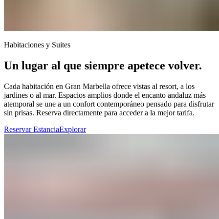
Habitaciones y Suites​​​​‌ ‍ ​‍​‍‌‍ ‌ ​‍‌‍‍‌‌‍‌ ‌‍‍‌‌‍ ‍​‍​‍​ ‍‍​‍​‍‌ ​ ‌‍​‌‌‍ ‍‌‍‍‌‌ ‌​‌ ‍‌​‍ ‍‌‍‍‌‌‍ ​‍​‍​‍ ​​‍​‍‌‍‍​‌ ​‍‌‍‌‌‌‍‌‍​‍​‍​ ‍‍​‍​‍‌‍‍​‌ ‌​‌ ‌​‌ ​​‌ ​ ​ ‍‍​‍ ​‍ ‌‍ ​​‍ ‌‌‍​‌‌‍ ‍‌‍‌​​‍ ‌‌ ​‍​‍ ‌‌‍‍​‌‍ ‌ ‌​‌‍‌‌‌‍ ​‌ ​ ​‍ ‌‌ ​ ‌ ‌​‌ ‌‌‌‍‌​‌‍‍‌‌‍ ​‍ ‍‌ ‌‍‌‍‌‌‌ ​‍‌‍​ ‌‍‌‌‌‍ ​​‍ ‍‌‍​‌‌ ​​‌ ​​​‍ ‌‍‍‌‌‍ ‍‌ ‌​‌‍‌‌‌‍ ‍‌ ‌​​‍ ‌‍‌‌‌‍‌​‌‍‍‌‌ ‌​​‍ ‌‍ ‌‌‍ ‌‍‌​‌‍‌‌​ ‌‌ ​​‌ ​‍‌‍‌‌‌ ​ ‌‍‌‌‌‍ ‍‌ ‌​‌‍​‌‌ ‌​‌‍‍‌‌‍ ‌‍ ‍​ ‍ ‌‍‍‌‌‍‌​​ ‌​ ​​‌‍​‍​ ‌ ‌‍‌​​ ​‌‌‍​‌‌‍​‍​ ‌‍​‍ ‌​ ‌ ​ ​‍​ ‍‌​ ​‍​‍ ‌​ ‌​‌‍‌‍‌‍​ ​ ‌​​‍ ‌‌‍​‌‌‍‌​‌‍​‍‌‍​ ​‍ ‌‌‍​‍​ ​​‌‍‌​​ ‌ ‌‍‌‍​ ​‌​ ‌​​ ​ ​ ‍​​ ‌‌​ ​‍‌‍‌‌​ ‍ ‌ ‌​‌ ‍‌‌ ​​‌‍‌‌​ ‌‌‍‍​‌‍ ‌ ‌​‌‍‌‌‌‍ ​‌‌​ ‌‍‍‌‌ ‌​‌‍‌‌‌​‍​‌‍ ‌‍ ‌‌‍‌‌‌‌​​‌‍​‌‌‍‌ ‌‍‌‌​ ‍ ‌ ​​‌‍​‌‌ ‌​‌‍‍​​ ‌‌ ​​‌‍​‌‌‍‌ ‌‍‌‌‌​​‍‌ ‌‌‌‍‍‌‌‍ ​‌‍‌​‌‍‌‌‌ ​‍​‍‌‌​ ‌‌‌​​‍‌‌ ‌‍‍ ‌‍‌‌‌ ‍‌​‍‌‌​ ​ ‌​‌​​‍‌‌​ ​ ‌​‌​​‍‌‌​ ​‍​ ​‍​ ‌‍​ ​‍​ ‌‌​ ​‍​ ​ ‌‍‌‌​ ‍‌‌‍‌‌​ ​ ​ ​‌‌‍‌​‌‍​‌​‍‌‌​ ​‍​ ​‍​‍‌‌​ ‌‌‌​‌​​‍ ‍‌ ​ ‌ ‌‌‌‍​‍‌‍‍​‌‍‌‌‌‍​‌‌‍‌​‌‍‍‌‌‍ ‍‌‍‌ ​ ‌‍​‍‌‍​‌‌ ​ ‌‍‌‌‌‌‌‌‌ ​‍‌‍ ​​ ‌‌‍‍​‌ ‌​‌ ‌​‌ ​​‌ ​ ​‍‌‌​ ​ ‌​​‌​‍‌‌​ ​‍‌​‌‍​‍‌‌​ ​‍‌​‌‍‌‍ ​​‍ ‌‌‍​‌‌‍ ‍‌‍‌​​‍ ‌‌ ​‍​‍ ‌‌‍‍​‌‍ ‌ ‌​‌‍‌‌‌‍ ​‌ ​ ​‍ ‌‌ ​ ‌ ‌​‌ ‌‌‌‍‌​‌‍‍‌‌‍ ​‍ ‍‌ ‌‍‌‍‌‌‌ ​‍‌‍​ ‌‍‌‌‌‍ ​​‍ ‍‌‍​‌‌ ​​‌ ​​​‍‌‍‌‍‍‌‌‍‌​​ ‌​ ​​‌‍​‍​ ‌ ‌‍‌​​ ​‌‌‍​‌‌‍​‍​ ‌‍​‍ ‌​ ‌ ​ ​‍​ ‍‌​ ​‍​‍ ‌​ ‌​‌‍‌‍‌‍​ ​ ‌​​‍ ‌‌‍​‌‌‍‌​‌‍​‍‌‍​ ​‍ ‌‌‍​‍​ ​​‌‍‌​​ ‌ ‌‍‌‍​ ​‌​ ‌​​ ​ ​ ‍​​ ‌‌​ ​‍‌‍‌‌​‍‌‍‌ ‌​‌ ‍‌‌ ​​‌‍‌‌​ ‌‌‍‍​‌‍ ‌ ‌​‌‍‌‌‌‍ ​‌‌​ ‌‍‍‌‌ ‌​‌‍‌‌‌​‍​‌‍ ‌‍ ‌‌‍‌‌‌‌​​‌‍​‌‌‍‌ ‌‍‌‌​‍‌‍‌ ​​‌‍​‌‌ ‌​‌‍‍​​ ‌‌ ​​‌‍​‌‌‍‌ ‌‍‌‌‌​​‍‌ ‌‌‌‍‍‌‌‍ ​‌‍‌​‌‍‌‌‌ ​‍​‍‌‌​ ‌‌‌​​‍‌‌ ‌‍‍ ‌‍‌‌‌ ‍‌​‍‌‌​ ​ ‌​‌​​‍‌‌​ ​ ‌​‌​​‍‌‌​ ​‍​ ​‍​ ‌‍​ ​‍​ ‌‌​ ​‍​ ​ ‌‍‌‌​ ‍‌‌‍‌‌​ ​ ​ ​‌‌‍‌​‌‍​‌​‍‌‌​ ​‍​ ​‍​‍‌‌​ ‌‌‌​‌​​‍ ‍‌ ​ ‌ ‌‌‌‍​‍‌‍‍​‌‍‌‌‌‍​‌‌‍‌​‌‍‍‌‌‍ ‍‌‍‌ ​‍‌‍‌ ​​‌‍‌‌‌ ​‍‌ ​ ‌ ​​‌‍‌‌‌‍​ ‌ ‌​‌‍‍‌‌ ‌‍‌‍‌‌​ ‌‌ ​​‌ ‌‌‌‍​‍‌‍ ​‌‍‍‌‌ ​ ‌‍‍​‌‍‌‌‌‍‌​​‍​‍‌ ‌
Un lugar al que siempre apetece volver.​​​​‌ ‍ ​‍​‍‌‍ ‌ ​‍‌‍‍‌‌‍‌ ‌‍‍‌‌‍ ‍​‍​‍​ ‍‍​‍​‍‌ ​ ‌‍​‌‌‍ ‍‌‍‍‌‌ ‌​‌ ‍‌​‍ ‍‌‍‍‌‌‍ ​‍​‍​‍ ​​‍​‍‌‍‍​‌ ​‍‌‍‌‌‌‍‌‍​‍​‍​ ‍‍​‍​‍‌‍‍​‌ ‌​‌ ‌​‌ ​​‌ ​ ​ ‍‍​‍ ​‍ ‌‍ ​​‍ ‌‌‍​‌‌‍ ‍‌‍‌​​‍ ‌‌ ​‍​‍ ‌‌‍‍​‌‍ ‌ ‌​‌‍‌‌‌‍ ​‌ ​ ​‍ ‌‌ ​ ‌ ‌​‌ ‌‌‌‍‌​‌‍‍‌‌‍ ​‍ ‍‌ ‌‍‌‍‌‌‌ ​‍‌‍​ ‌‍‌‌‌‍ ​​‍ ‍‌‍​‌‌ ​​‌ ​​​‍ ‌‍‍‌‌‍ ‍‌ ‌​‌‍‌‌‌‍ ‍‌ ‌​​‍ ‌‍‌‌‌‍‌​‌‍‍‌‌ ‌​​‍ ‌‍ ‌‌‍ ‌‍‌​‌‍‌‌​ ‌‌ ​​‌ ​‍‌‍‌‌‌ ​ ‌‍‌‌‌‍ ‍‌ ‌​‌‍​‌‌ ‌​‌‍‍‌‌‍ ‌‍ ‍​ ‍ ‌‍‍‌‌‍‌​​ ‌​ ​​‌‍​‍​ ‌ ‌‍‌​​ ​‌‌‍​‌‌‍​‍​ ‌‍​‍ ‌​ ‌ ​ ​‍​ ‍‌​ ​‍​‍ ‌​ ‌​‌‍‌‍‌‍​ ​ ‌​​‍ ‌‌‍​‌‌‍‌​‌‍​‍‌‍​ ​‍ ‌‌‍​‍​ ​​‌‍‌​​ ‌ ‌‍‌‍​ ​‌​ ‌​​ ​ ​ ‍​​ ‌‌​ ​‍‌‍‌‌​ ‍ ‌ ‌​‌ ‍‌‌ ​​‌‍‌‌​ ‌‌‍‍​‌‍ ‌ ‌​‌‍‌‌‌‍ ​‌‌​ ‌‍‍‌‌ ‌​‌‍‌‌‌​‍​‌‍ ‌‍ ‌‌‍‌‌‌‌​​‌‍​‌‌‍‌ ‌‍‌‌​ ‍ ‌ ​​‌‍​‌‌ ‌​‌‍‍​​ ‌‌ ​​‌‍​‌‌‍‌ ‌‍‌‌‌​​‍‌ ‌‌‌‍‍‌‌‍ ​‌‍‌​‌‍‌‌‌ ​‍​‍‌‌​ ‌‌‌​​‍‌‌ ‌‍‍ ‌‍‌‌‌ ‍‌​‍‌‌​ ​ ‌​‌​​‍‌‌​ ​ ‌​‌​​‍‌‌​ ​‍​ ​‍​ ‌‍​ ​‍​ ‌‌​ ​‍​ ​ ‌‍‌‌​ ‍‌‌‍‌‌​ ​ ​ ​‌‌‍‌​‌‍​‌​‍‌‌​ ​‍​ ​‍​‍‌‌​ ‌‌‌​‌​​‍ ‍‌‍‍​‌‍‌‌‌‍​‌‌‍‌​‌‍‍‌‌‍ ‍‌‍‌ ​ ‌‍​‍‌‍​‌‌ ​ ‌‍‌‌‌‌‌‌‌ ​‍‌‍ ​​ ‌‌‍‍​‌ ‌​‌ ‌​‌ ​​‌ ​ ​‍‌‌​ ​ ‌​​‌​‍‌‌​ ​‍‌​‌‍​‍‌‌​ ​‍‌​‌‍‌‍ ​​‍ ‌‌‍​‌‌‍ ‍‌‍‌​​‍ ‌‌ ​‍​‍ ‌‌‍‍​‌‍ ‌ ‌​‌‍‌‌‌‍ ​‌ ​ ​‍ ‌‌ ​ ‌ ‌​‌ ‌‌‌‍‌​‌‍‍‌‌‍ ​‍ ‍‌ ‌‍‌‍‌‌‌ ​‍‌‍​ ‌‍‌‌‌‍ ​​‍ ‍‌‍​‌‌ ​​‌ ​​​‍‌‍‌‍‍‌‌‍‌​​ ‌​ ​​‌‍​‍​ ‌ ‌‍‌​​ ​‌‌‍​‌‌‍​‍​ ‌‍​‍ ‌​ ‌ ​ ​‍​ ‍‌​ ​‍​‍ ‌​ ‌​‌‍‌‍‌‍​ ​ ‌​​‍ ‌‌‍​‌‌‍‌​‌‍​‍‌‍​ ​‍ ‌‌‍​‍​ ​​‌‍‌​​ ‌ ‌‍‌‍​ ​‌​ ‌​​ ​ ​ ‍​​ ‌‌​ ​‍‌‍‌‌​‍‌‍‌ ‌​‌ ‍‌‌ ​​‌‍‌‌​ ‌‌‍‍​‌‍ ‌ ‌​‌‍‌‌‌‍ ​‌‌​ ‌‍‍‌‌ ‌​‌‍‌‌‌​‍​‌‍ ‌‍ ‌‌‍‌‌‌‌​​‌‍​‌‌‍‌ ‌‍‌‌​‍‌‍‌ ​​‌‍​‌‌ ‌​‌‍‍​​ ‌‌ ​​‌‍​‌‌‍‌ ‌‍‌‌‌​​‍‌ ‌‌‌‍‍‌‌‍ ​‌‍‌​‌‍‌‌‌ ​‍​‍‌‌​ ‌‌‌​​‍‌‌ ‌‍‍ ‌‍‌‌‌ ‍‌​‍‌‌​ ​ ‌​‌​​‍‌‌​ ​ ‌​‌​​‍‌‌​ ​‍​ ​‍​ ‌‍​ ​‍​ ‌‌​ ​‍​ ​ ‌‍‌‌​ ‍‌‌‍‌‌​ ​ ​ ​‌‌‍‌​‌‍​‌​‍‌‌​ ​‍​ ​‍​‍‌‌​ ‌‌‌​‌​​‍ ‍‌‍‍​‌‍‌‌‌‍​‌‌‍‌​‌‍‍‌‌‍ ‍‌‍‌ ​‍‌‍‌ ​​‌‍‌‌‌ ​‍‌ ​ ‌ ​​‌‍‌‌‌‍​ ‌ ‌​‌‍‍‌‌ ‌‍‌‍‌‌​ ‌‌ ​​‌ ‌‌‌‍​‍‌‍ ​‌‍‍‌‌ ​ ‌‍‍​‌‍‌‌‌‍‌​​‍​‍‌ ‌
Cada habitación en Gran Marbella ofrece vistas al resort, a los
jardines o al mar. Espacios amplios donde el encanto andaluz más
atemporal se une a un confort contemporáneo pensado para disfrutar
sin prisas. Reserva directamente para acceder a la mejor tarifa.​​​​‌ ‍ ​‍​‍‌‍ ‌ ​‍‌‍‍‌‌‍‌ ‌‍‍‌‌‍ ‍​‍​‍​ ‍‍​‍​‍‌ ​ ‌‍​‌‌‍ ‍‌‍‍‌‌ ‌​‌ ‍‌​‍ ‍‌‍‍‌‌‍ ​‍​‍​‍ ​​‍​‍‌‍‍​‌ ​‍‌‍‌‌‌‍‌‍​‍​‍​ ‍‍​‍​‍‌‍‍​‌ ‌​‌ ‌​‌ ​​‌ ​ ​ ‍‍​‍ ​‍ ‌‍ ​​‍ ‌‌‍​‌‌‍ ‍‌‍‌​​‍ ‌‌ ​‍​‍ ‌‌‍‍​‌‍ ‌ ‌​‌‍‌‌‌‍ ​‌ ​ ​‍ ‌‌ ​ ‌ ‌​‌ ‌‌‌‍‌​‌‍‍‌‌‍ ​‍ ‍‌ ‌‍‌‍‌‌‌ ​‍‌‍​ ‌‍‌‌‌‍ ​​‍ ‍‌‍​‌‌ ​​‌ ​​​‍ ‌‍‍‌‌‍ ‍‌ ‌​‌‍‌‌‌‍ ‍‌ ‌​​‍ ‌‍‌‌‌‍‌​‌‍‍‌‌ ‌​​‍ ‌‍ ‌‌‍ ‌‍‌​‌‍‌‌​ ‌‌ ​​‌ ​‍‌‍‌‌‌ ​ ‌‍‌‌‌‍ ‍‌ ‌​‌‍​‌‌ ‌​‌‍‍‌‌‍ ‌‍ ‍​ ‍ ‌‍‍‌‌‍‌​​ ‌​ ​​‌‍​‍​ ‌ ‌‍‌​​ ​‌‌‍​‌‌‍​‍​ ‌‍​‍ ‌​ ‌ ​ ​‍​ ‍‌​ ​‍​‍ ‌​ ‌​‌‍‌‍‌‍​ ​ ‌​​‍ ‌‌‍​‌‌‍‌​‌‍​‍‌‍​ ​‍ ‌‌‍​‍​ ​​‌‍‌​​ ‌ ‌‍‌‍​ ​‌​ ‌​​ ​ ​ ‍​​ ‌‌​ ​‍‌‍‌‌​ ‍ ‌ ‌​‌ ‍‌‌ ​​‌‍‌‌​ ‌‌‍‍​‌‍ ‌ ‌​‌‍‌‌‌‍ ​‌‌​ ‌‍‍‌‌ ‌​‌‍‌‌‌​‍​‌‍ ‌‍ ‌‌‍‌‌‌‌​​‌‍​‌‌‍‌ ‌‍‌‌​ ‍ ‌ ​​‌‍​‌‌ ‌​‌‍‍​​ ‌‌ ​​‌‍​‌‌‍‌ ‌‍‌‌‌​​‍‌ ‌‌‌‍‍‌‌‍ ​‌‍‌​‌‍‌‌‌ ​‍​‍‌‌​ ‌‌‌​​‍‌‌ ‌‍‍ ‌‍‌‌‌ ‍‌​‍‌‌​ ​ ‌​‌​​‍‌‌​ ​ ‌​‌​​‍‌‌​ ​‍​ ​‍​ ‌‍​ ​‍​ ‌‌​ ​‍​ ​ ‌‍‌‌​ ‍‌‌‍‌‌​ ​ ​ ​‌‌‍‌​‌‍​‌​‍‌‌​ ​‍​ ​‍​‍‌‌​ ‌‌‌​‌​​‍ ‍‌‍​‍‌‍ ‌‍‌​‌ ‍‌​ ‌‍​‍‌‍​‌‌ ​ ‌‍‌‌‌‌‌‌‌ ​‍‌‍ ​​ ‌‌‍‍​‌ ‌​‌ ‌​‌ ​​‌ ​ ​‍‌‌​ ​ ‌​​‌​‍‌‌​ ​‍‌​‌‍​‍‌‌​ ​‍‌​‌‍‌‍ ​​‍ ‌‌‍​‌‌‍ ‍‌‍‌​​‍ ‌‌ ​‍​‍ ‌‌‍‍​‌‍ ‌ ‌​‌‍‌‌‌‍ ​‌ ​ ​‍ ‌‌ ​ ‌ ‌​‌ ‌‌‌‍‌​‌‍‍‌‌‍ ​‍ ‍‌ ‌‍‌‍‌‌‌ ​‍‌‍​ ‌‍‌‌‌‍ ​​‍ ‍‌‍​‌‌ ​​‌ ​​​‍‌‍‌‍‍‌‌‍‌​​ ‌​ ​​‌‍​‍​ ‌ ‌‍‌​​ ​‌‌‍​‌‌‍​‍​ ‌‍​‍ ‌​ ‌ ​ ​‍​ ‍‌​ ​‍​‍ ‌​ ‌​‌‍‌‍‌‍​ ​ ‌​​‍ ‌‌‍​‌‌‍‌​‌‍​‍‌‍​ ​‍ ‌‌‍​‍​ ​​‌‍‌​​ ‌ ‌‍‌‍​ ​‌​ ‌​​ ​ ​ ‍​​ ‌‌​ ​‍‌‍‌‌​‍‌‍‌ ‌​‌ ‍‌‌ ​​‌‍‌‌​ ‌‌‍‍​‌‍ ‌ ‌​‌‍‌‌‌‍ ​‌‌​ ‌‍‍‌‌ ‌​‌‍‌‌‌​‍​‌‍ ‌‍ ‌‌‍‌‌‌‌​​‌‍​‌‌‍‌ ‌‍‌‌​‍‌‍‌ ​​‌‍​‌‌ ‌​‌‍‍​​ ‌‌ ​​‌‍​‌‌‍‌ ‌‍‌‌‌​​‍‌ ‌‌‌‍‍‌‌‍ ​‌‍‌​‌‍‌‌‌ ​‍​‍‌‌​ ‌‌‌​​‍‌‌ ‌‍‍ ‌‍‌‌‌ ‍‌​‍‌‌​ ​ ‌​‌​​‍‌‌​ ​ ‌​‌​​‍‌‌​ ​‍​ ​‍​ ‌‍​ ​‍​ ‌‌​ ​‍​ ​ ‌‍‌‌​ ‍‌‌‍‌‌​ ​ ​ ​‌‌‍‌​‌‍​‌​‍‌‌​ ​‍​ ​‍​‍‌‌​ ‌‌‌​‌​​‍ ‍‌‍​‍‌‍ ‌‍‌​‌ ‍‌​‍‌‍‌ ​​‌‍‌‌‌ ​‍‌ ​ ‌ ​​‌‍‌‌‌‍​ ‌ ‌​‌‍‍‌‌ ‌‍‌‍‌‌​ ‌‌ ​​‌ ‌‌‌‍​‍‌‍ ​‌‍‍‌‌ ​ ‌‍‍​‌‍‌‌‌‍‌​​‍​‍‌ ‌
Reservar Estancia​​​​‌ ‍ ​‍​‍‌‍ ‌ ​‍‌‍‍‌‌‍‌ ‌‍‍‌‌‍ ‍​‍​‍​ ‍‍​‍​‍‌ ​ ‌‍​‌‌‍ ‍‌‍‍‌‌ ‌​‌ ‍‌​‍ ‍‌‍‍‌‌‍ ​‍​‍​‍ ​​‍​‍‌‍‍​‌ ​‍‌‍‌‌‌‍‌‍​‍​‍​ ‍‍​‍​‍‌‍‍​‌ ‌​‌ ‌​‌ ​​‌ ​ ​ ‍‍​‍ ​‍ ‌‍ ​​‍ ‌‌‍​‌‌‍ ‍‌‍‌​​‍ ‌‌ ​‍​‍ ‌‌‍‍​‌‍ ‌ ‌​‌‍‌‌‌‍ ​‌ ​ ​‍ ‌‌ ​ ‌ ‌​‌ ‌‌‌‍‌​‌‍‍‌‌‍ ​‍ ‍‌ ‌‍‌‍‌‌‌ ​‍‌‍​ ‌‍‌‌‌‍ ​​‍ ‍‌‍​‌‌ ​​‌ ​​​‍ ‌‍‍‌‌‍ ‍‌ ‌​‌‍‌‌‌‍ ‍‌ ‌​​‍ ‌‍‌‌‌‍‌​‌‍‍‌‌ ‌​​‍ ‌‍ ‌‌‍ ‌‍‌​‌‍‌‌​ ‌‌ ​​‌ ​‍‌‍‌‌‌ ​ ‌‍‌‌‌‍ ‍‌ ‌​‌‍​‌‌ ‌​‌‍‍‌‌‍ ‌‍ ‍​ ‍ ‌‍‍‌‌‍‌​​ ‌​ ​​‌‍​‍​ ‌ ‌‍‌​​ ​‌‌‍​‌‌‍​‍​ ‌‍​‍ ‌​ ‌ ​ ​‍​ ‍‌​ ​‍​‍ ‌​ ‌​‌‍‌‍‌‍​ ​ ‌​​‍ ‌‌‍​‌‌‍‌​‌‍​‍‌‍​ ​‍ ‌‌‍​‍​ ​​‌‍‌​​ ‌ ‌‍‌‍​ ​‌​ ‌​​ ​ ​ ‍​​ ‌‌​ ​‍‌‍‌‌​ ‍ ‌ ‌​‌ ‍‌‌ ​​‌‍‌‌​ ‌‌‍‍​‌‍ ‌ ‌​‌‍‌‌‌‍ ​‌‌​ ‌‍‍‌‌ ‌​‌‍‌‌‌​‍​‌‍ ‌‍ ‌‌‍‌‌‌‌​​‌‍​‌‌‍‌ ‌‍‌‌​ ‍ ‌ ​​‌‍​‌‌ ‌​‌‍‍​​ ‌‌ ​​‌‍​‌‌‍‌ ‌‍‌‌‌​​‍‌ ‌‌‌‍‍‌‌‍ ​‌‍‌​‌‍‌‌‌ ​‍​‍‌‌​ ‌‌‌​​‍‌‌ ‌‍‍ ‌‍‌‌‌ ‍‌​‍‌‌​ ​ ‌​‌​​‍‌‌​ ​ ‌​‌​​‍‌‌​ ​‍​ ​‍​ ‌‍​ ​‍​ ‌‌​ ​‍​ ​ ‌‍‌‌​ ‍‌‌‍‌‌​ ​ ​ ​‌‌‍‌​‌‍​‌​‍‌‌​ ​‍​ ​‍​‍‌‌​ ‌‌‌​‌​​‍ ‍‌ ​​‌ ​‍‌‍‍‌‌‍ ‌‌‍​‌‌ ​‍‌ ‍‌‌​​ ‌ ‌​‌‍​‌​‍ ‍‌‍ ​‌‍​‌‌‍​‍‌‍‌‌‌‍ ​​ ‌‍​‍‌‍​‌‌ ​ ‌‍‌‌‌‌‌‌‌ ​‍‌‍ ​​ ‌‌‍‍​‌ ‌​‌ ‌​‌ ​​‌ ​ ​‍‌‌​ ​ ‌​​‌​‍‌‌​ ​‍‌​‌‍​‍‌‌​ ​‍‌​‌‍‌‍ ​​‍ ‌‌‍​‌‌‍ ‍‌‍‌​​‍ ‌‌ ​‍​‍ ‌‌‍‍​‌‍ ‌ ‌​‌‍‌‌‌‍ ​‌ ​ ​‍ ‌‌ ​ ‌ ‌​‌ ‌‌‌‍‌​‌‍‍‌‌‍ ​‍ ‍‌ ‌‍‌‍‌‌‌ ​‍‌‍​ ‌‍‌‌‌‍ ​​‍ ‍‌‍​‌‌ ​​‌ ​​​‍‌‍‌‍‍‌‌‍‌​​ ‌​ ​​‌‍​‍​ ‌ ‌‍‌​​ ​‌‌‍​‌‌‍​‍​ ‌‍​‍ ‌​ ‌ ​ ​‍​ ‍‌​ ​‍​‍ ‌​ ‌​‌‍‌‍‌‍​ ​ ‌​​‍ ‌‌‍​‌‌‍‌​‌‍​‍‌‍​ ​‍ ‌‌‍​‍​ ​​‌‍‌​​ ‌ ‌‍‌‍​ ​‌​ ‌​​ ​ ​ ‍​​ ‌‌​ ​‍‌‍‌‌​‍‌‍‌ ‌​‌ ‍‌‌ ​​‌‍‌‌​ ‌‌‍‍​‌‍ ‌ ‌​‌‍‌‌‌‍ ​‌‌​ ‌‍‍‌‌ ‌​‌‍‌‌‌​‍​‌‍ ‌‍ ‌‌‍‌‌‌‌​​‌‍​‌‌‍‌ ‌‍‌‌​‍‌‍‌ ​​‌‍​‌‌ ‌​‌‍‍​​ ‌‌ ​​‌‍​‌‌‍‌ ‌‍‌‌‌​​‍‌ ‌‌‌‍‍‌‌‍ ​‌‍‌​‌‍‌‌‌ ​‍​‍‌‌​ ‌‌‌​​‍‌‌ ‌‍‍ ‌‍‌‌‌ ‍‌​‍‌‌​ ​ ‌​‌​​‍‌‌​ ​ ‌​‌​​‍‌‌​ ​‍​ ​‍​ ‌‍​ ​‍​ ‌‌​ ​‍​ ​ ‌‍‌‌​ ‍‌‌‍‌‌​ ​ ​ ​‌‌‍‌​‌‍​‌​‍‌‌​ ​‍​ ​‍​‍‌‌​ ‌‌‌​‌​​‍ ‍‌ ​​‌ ​‍‌‍‍‌‌‍ ‌‌‍​‌‌ ​‍‌ ‍‌‌​​ ‌ ‌​‌‍​‌​‍ ‍‌‍ ​‌‍​‌‌‍​‍‌‍‌‌‌‍ ​​‍‌‍‌ ​​‌‍‌‌‌ ​‍‌ ​ ‌ ​​‌‍‌‌‌‍​ ‌ ‌​‌‍‍‌‌ ‌‍‌‍‌‌​ ‌‌ ​​‌ ‌‌‌‍​‍‌‍ ​‌‍‍‌‌ ​ ‌‍‍​‌‍‌‌‌‍‌​​‍​‍‌ ‌
Explorar​​​​‌ ‍ ​‍​‍‌‍ ‌ ​‍‌‍‍‌‌‍‌ ‌‍‍‌‌‍ ‍​‍​‍​ ‍‍​‍​‍‌ ​ ‌‍​‌‌‍ ‍‌‍‍‌‌ ‌​‌ ‍‌​‍ ‍‌‍‍‌‌‍ ​‍​‍​‍ ​​‍​‍‌‍‍​‌ ​‍‌‍‌‌‌‍‌‍​‍​‍​ ‍‍​‍​‍‌‍‍​‌ ‌​‌ ‌​‌ ​​‌ ​ ​ ‍‍​‍ ​‍ ‌‍ ​​‍ ‌‌‍​‌‌‍ ‍‌‍‌​​‍ ‌‌ ​‍​‍ ‌‌‍‍​‌‍ ‌ ‌​‌‍‌‌‌‍ ​‌ ​ ​‍ ‌‌ ​ ‌ ‌​‌ ‌‌‌‍‌​‌‍‍‌‌‍ ​‍ ‍‌ ‌‍‌‍‌‌‌ ​‍‌‍​ ‌‍‌‌‌‍ ​​‍ ‍‌‍​‌‌ ​​‌ ​​​‍ ‌‍‍‌‌‍ ‍‌ ‌​‌‍‌‌‌‍ ‍‌ ‌​​‍ ‌‍‌‌‌‍‌​‌‍‍‌‌ ‌​​‍ ‌‍ ‌‌‍ ‌‍‌​‌‍‌‌​ ‌‌ ​​‌ ​‍‌‍‌‌‌ ​ ‌‍‌‌‌‍ ‍‌ ‌​‌‍​‌‌ ‌​‌‍‍‌‌‍ ‌‍ ‍​ ‍ ‌‍‍‌‌‍‌​​ ‌​ ​​‌‍​‍​ ‌ ‌‍‌​​ ​‌‌‍​‌‌‍​‍​ ‌‍​‍ ‌​ ‌ ​ ​‍​ ‍‌​ ​‍​‍ ‌​ ‌​‌‍‌‍‌‍​ ​ ‌​​‍ ‌‌‍​‌‌‍‌​‌‍​‍‌‍​ ​‍ ‌‌‍​‍​ ​​‌‍‌​​ ‌ ‌‍‌‍​ ​‌​ ‌​​ ​ ​ ‍​​ ‌‌​ ​‍‌‍‌‌​ ‍ ‌ ‌​‌ ‍‌‌ ​​‌‍‌‌​ ‌‌‍‍​‌‍ ‌ ‌​‌‍‌‌‌‍ ​‌‌​ ‌‍‍‌‌ ‌​‌‍‌‌‌​‍​‌‍ ‌‍ ‌‌‍‌‌‌‌​​‌‍​‌‌‍‌ ‌‍‌‌​ ‍ ‌ ​​‌‍​‌‌ ‌​‌‍‍​​ ‌‌ ​​‌‍​‌‌‍‌ ‌‍‌‌‌​​‍‌ ‌‌‌‍‍‌‌‍ ​‌‍‌​‌‍‌‌‌ ​‍​‍‌‌​ ‌‌‌​​‍‌‌ ‌‍‍ ‌‍‌‌‌ ‍‌​‍‌‌​ ​ ‌​‌​​‍‌‌​ ​ ‌​‌​​‍‌‌​ ​‍​ ​‍​ ‌‍​ ​‍​ ‌‌​ ​‍​ ​ ‌‍‌‌​ ‍‌‌‍‌‌​ ​ ​ ​‌‌‍‌​‌‍​‌​‍‌‌​ ​‍​ ​‍​‍‌‌​ ‌‌‌​‌​​‍ ‍‌ ​ ‌‍‌‌‌‍​ ‌‍ ‌‍ ‍‌‍‌​‌‍​‌‌ ​‍‌ ‍‌‌​​ ‌ ‌​‌‍​‌​‍ ‍‌‍ ​‌‍​‌‌‍​‍‌‍‌‌‌‍ ​​ ‌‍​‍‌‍​‌‌ ​ ‌‍‌‌‌‌‌‌‌ ​‍‌‍ ​​ ‌‌‍‍​‌ ‌​‌ ‌​‌ ​​‌ ​ ​‍‌‌​ ​ ‌​​‌​‍‌‌​ ​‍‌​‌‍​‍‌‌​ ​‍‌​‌‍‌‍ ​​‍ ‌‌‍​‌‌‍ ‍‌‍‌​​‍ ‌‌ ​‍​‍ ‌‌‍‍​‌‍ ‌ ‌​‌‍‌‌‌‍ ​‌ ​ ​‍ ‌‌ ​ ‌ ‌​‌ ‌‌‌‍‌​‌‍‍‌‌‍ ​‍ ‍‌ ‌‍‌‍‌‌‌ ​‍‌‍​ ‌‍‌‌‌‍ ​​‍ ‍‌‍​‌‌ ​​‌ ​​​‍‌‍‌‍‍‌‌‍‌​​ ‌​ ​​‌‍​‍​ ‌ ‌‍‌​​ ​‌‌‍​‌‌‍​‍​ ‌‍​‍ ‌​ ‌ ​ ​‍​ ‍‌​ ​‍​‍ ‌​ ‌​‌‍‌‍‌‍​ ​ ‌​​‍ ‌‌‍​‌‌‍‌​‌‍​‍‌‍​ ​‍ ‌‌‍​‍​ ​​‌‍‌​​ ‌ ‌‍‌‍​ ​‌​ ‌​​ ​ ​ ‍​​ ‌‌​ ​‍‌‍‌‌​‍‌‍‌ ‌​‌ ‍‌‌ ​​‌‍‌‌​ ‌‌‍‍​‌‍ ‌ ‌​‌‍‌‌‌‍ ​‌‌​ ‌‍‍‌‌ ‌​‌‍‌‌‌​‍​‌‍ ‌‍ ‌‌‍‌‌‌‌​​‌‍​‌‌‍‌ ‌‍‌‌​‍‌‍‌ ​​‌‍​‌‌ ‌​‌‍‍​​ ‌‌ ​​‌‍​‌‌‍‌ ‌‍‌‌‌​​‍‌ ‌‌‌‍‍‌‌‍ ​‌‍‌​‌‍‌‌‌ ​‍​‍‌‌​ ‌‌‌​​‍‌‌ ‌‍‍ ‌‍‌‌‌ ‍‌​‍‌‌​ ​ ‌​‌​​‍‌‌​ ​ ‌​‌​​‍‌‌​ ​‍​ ​‍​ ‌‍​ ​‍​ ‌‌​ ​‍​ ​ ‌‍‌‌​ ‍‌‌‍‌‌​ ​ ​ ​‌‌‍‌​‌‍​‌​‍‌‌​ ​‍​ ​‍​‍‌‌​ ‌‌‌​‌​​‍ ‍‌ ​ ‌‍‌‌‌‍​ ‌‍ ‌‍ ‍‌‍‌​‌‍​‌‌ ​‍‌ ‍‌‌​​ ‌ ‌​‌‍​‌​‍ ‍‌‍ ​‌‍​‌‌‍​‍‌‍‌‌‌‍ ​​‍‌‍‌ ​​‌‍‌‌‌ ​‍‌ ​ ‌ ​​‌‍‌‌‌‍​ ‌ ‌​‌‍‍‌‌ ‌‍‌‍‌‌​ ‌‌ ​​‌ ‌‌‌‍​‍‌‍ ​‌‍‍‌‌ ​ ‌‍‍​‌‍‌‌‌‍‌​​‍​‍‌ ‌