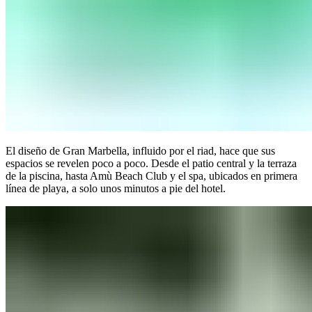
El diseño de Gran Marbella, influido por el riad, hace que sus
espacios se revelen poco a poco. Desde el patio central y la terraza
de la piscina, hasta Amù Beach Club y el spa, ubicados en primera
línea de playa, a solo unos minutos a pie del hotel.​​​​‌ ‍ ​‍​‍‌‍ ‌ ​‍‌‍‍‌‌‍‌ ‌‍‍‌‌‍ ‍​‍​‍​ ‍‍​‍​‍‌ ​ ‌‍​‌‌‍ ‍‌‍‍‌‌ ‌​‌ ‍‌​‍ ‍‌‍‍‌‌‍ ​‍​‍​‍ ​​‍​‍‌‍‍​‌ ​‍‌‍‌‌‌‍‌‍​‍​‍​ ‍‍​‍​‍‌‍‍​‌ ‌​‌ ‌​‌ ​​‌ ​ ​ ‍‍​‍ ​‍ ‌‍ ​​‍ ‌‌‍​‌‌‍ ‍‌‍‌​​‍ ‌‌ ​‍​‍ ‌‌‍‍​‌‍ ‌ ‌​‌‍‌‌‌‍ ​‌ ​ ​‍ ‌‌ ​ ‌ ‌​‌ ‌‌‌‍‌​‌‍‍‌‌‍ ​‍ ‍‌ ‌‍‌‍‌‌‌ ​‍‌‍​ ‌‍‌‌‌‍ ​​‍ ‍‌‍​‌‌ ​​‌ ​​​‍ ‌‍‍‌‌‍ ‍‌ ‌​‌‍‌‌‌‍ ‍‌ ‌​​‍ ‌‍‌‌‌‍‌​‌‍‍‌‌ ‌​​‍ ‌‍ ‌‌‍ ‌‍‌​‌‍‌‌​ ‌‌ ​​‌ ​‍‌‍‌‌‌ ​ ‌‍‌‌‌‍ ‍‌ ‌​‌‍​‌‌ ‌​‌‍‍‌‌‍ ‌‍ ‍​ ‍ ‌‍‍‌‌‍‌​​ ‌​ ​​‌‍​‍​ ‌ ‌‍‌​​ ​‌‌‍​‌‌‍​‍​ ‌‍​‍ ‌​ ‌ ​ ​‍​ ‍‌​ ​‍​‍ ‌​ ‌​‌‍‌‍‌‍​ ​ ‌​​‍ ‌‌‍​‌‌‍‌​‌‍​‍‌‍​ ​‍ ‌‌‍​‍​ ​​‌‍‌​​ ‌ ‌‍‌‍​ ​‌​ ‌​​ ​ ​ ‍​​ ‌‌​ ​‍‌‍‌‌​ ‍ ‌ ‌​‌ ‍‌‌ ​​‌‍‌‌​ ‌‌‍‍​‌‍ ‌ ‌​‌‍‌‌‌‍ ​‌‌​ ‌‍‍‌‌ ‌​‌‍‌‌‌​‍​‌‍ ‌‍ ‌‌‍‌‌‌‌​​‌‍​‌‌‍‌ ‌‍‌‌​ ‍ ‌ ​​‌‍​‌‌ ‌​‌‍‍​​ ‌‌ ​​‌‍​‌‌‍‌ ‌‍‌‌‌​​‍‌ ‌‌‌‍‍‌‌‍ ​‌‍‌​‌‍‌‌‌ ​‍​‍‌‌​ ‌‌‌​​‍‌‌ ‌‍‍ ‌‍‌‌‌ ‍‌​‍‌‌​ ​ ‌​‌​​‍‌‌​ ​ ‌​‌​​‍‌‌​ ​‍​ ​‍‌‍​ ‌‍​‍​ ‌‍​ ​ ​ ​ ​ ‍‌​ ‌‌​ ​‌​ ​​​ ‍‌‌‍​‍​ ​​​‍‌‌​ ​‍​ ​‍​‍‌‌​ ‌‌‌​‌​​‍ ‍‌‍​‍‌‍ ‌‍‌​‌ ‍‌​ ‌‍​‍‌‍​‌‌ ​ ‌‍‌‌‌‌‌‌‌ ​‍‌‍ ​​ ‌‌‍‍​‌ ‌​‌ ‌​‌ ​​‌ ​ ​‍‌‌​ ​ ‌​​‌​‍‌‌​ ​‍‌​‌‍​‍‌‌​ ​‍‌​‌‍‌‍ ​​‍ ‌‌‍​‌‌‍ ‍‌‍‌​​‍ ‌‌ ​‍​‍ ‌‌‍‍​‌‍ ‌ ‌​‌‍‌‌‌‍ ​‌ ​ ​‍ ‌‌ ​ ‌ ‌​‌ ‌‌‌‍‌​‌‍‍‌‌‍ ​‍ ‍‌ ‌‍‌‍‌‌‌ ​‍‌‍​ ‌‍‌‌‌‍ ​​‍ ‍‌‍​‌‌ ​​‌ ​​​‍‌‍‌‍‍‌‌‍‌​​ ‌​ ​​‌‍​‍​ ‌ ‌‍‌​​ ​‌‌‍​‌‌‍​‍​ ‌‍​‍ ‌​ ‌ ​ ​‍​ ‍‌​ ​‍​‍ ‌​ ‌​‌‍‌‍‌‍​ ​ ‌​​‍ ‌‌‍​‌‌‍‌​‌‍​‍‌‍​ ​‍ ‌‌‍​‍​ ​​‌‍‌​​ ‌ ‌‍‌‍​ ​‌​ ‌​​ ​ ​ ‍​​ ‌‌​ ​‍‌‍‌‌​‍‌‍‌ ‌​‌ ‍‌‌ ​​‌‍‌‌​ ‌‌‍‍​‌‍ ‌ ‌​‌‍‌‌‌‍ ​‌‌​ ‌‍‍‌‌ ‌​‌‍‌‌‌​‍​‌‍ ‌‍ ‌‌‍‌‌‌‌​​‌‍​‌‌‍‌ ‌‍‌‌​‍‌‍‌ ​​‌‍​‌‌ ‌​‌‍‍​​ ‌‌ ​​‌‍​‌‌‍‌ ‌‍‌‌‌​​‍‌ ‌‌‌‍‍‌‌‍ ​‌‍‌​‌‍‌‌‌ ​‍​‍‌‌​ ‌‌‌​​‍‌‌ ‌‍‍ ‌‍‌‌‌ ‍‌​‍‌‌​ ​ ‌​‌​​‍‌‌​ ​ ‌​‌​​‍‌‌​ ​‍​ ​‍‌‍​ ‌‍​‍​ ‌‍​ ​ ​ ​ ​ ‍‌​ ‌‌​ ​‌​ ​​​ ‍‌‌‍​‍​ ​​​‍‌‌​ ​‍​ ​‍​‍‌‌​ ‌‌‌​‌​​‍ ‍‌‍​‍‌‍ ‌‍‌​‌ ‍‌​‍‌‍‌ ​​‌‍‌‌‌ ​‍‌ ​ ‌ ​​‌‍‌‌‌‍​ ‌ ‌​‌‍‍‌‌ ‌‍‌‍‌‌​ ‌‌ ​​‌ ‌‌‌‍​‍‌‍ ​‌‍‍‌‌ ​ ‌‍‍​‌‍‌‌‌‍‌​​‍​‍‌ ‌