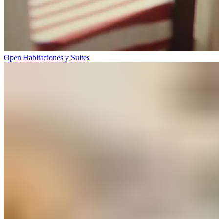
Open Habitaciones y Suites​​​​‌ ‍ ​‍​‍‌‍ ‌ ​‍‌‍‍‌‌‍‌ ‌‍‍‌‌‍ ‍​‍​‍​ ‍‍​‍​‍‌ ​ ‌‍​‌‌‍ ‍‌‍‍‌‌ ‌​‌ ‍‌​‍ ‍‌‍‍‌‌‍ ​‍​‍​‍ ​​‍​‍‌‍‍​‌ ​‍‌‍‌‌‌‍‌‍​‍​‍​ ‍‍​‍​‍‌‍‍​‌ ‌​‌ ‌​‌ ​​‌ ​ ​ ‍‍​‍ ​‍ ‌‍ ​​‍ ‌‌‍​‌‌‍ ‍‌‍‌​​‍ ‌‌ ​‍​‍ ‌‌‍‍​‌‍ ‌ ‌​‌‍‌‌‌‍ ​‌ ​ ​‍ ‌‌ ​ ‌ ‌​‌ ‌‌‌‍‌​‌‍‍‌‌‍ ​‍ ‍‌ ‌‍‌‍‌‌‌ ​‍‌‍​ ‌‍‌‌‌‍ ​​‍ ‍‌‍​‌‌ ​​‌ ​​​‍ ‌‍‍‌‌‍ ‍‌ ‌​‌‍‌‌‌‍ ‍‌ ‌​​‍ ‌‍‌‌‌‍‌​‌‍‍‌‌ ‌​​‍ ‌‍ ‌‌‍ ‌‍‌​‌‍‌‌​ ‌‌ ​​‌ ​‍‌‍‌‌‌ ​ ‌‍‌‌‌‍ ‍‌ ‌​‌‍​‌‌ ‌​‌‍‍‌‌‍ ‌‍ ‍​ ‍ ‌‍‍‌‌‍‌​​ ‌​ ​​‌‍​‍​ ‌ ‌‍‌​​ ​‌‌‍​‌‌‍​‍​ ‌‍​‍ ‌​ ‌ ​ ​‍​ ‍‌​ ​‍​‍ ‌​ ‌​‌‍‌‍‌‍​ ​ ‌​​‍ ‌‌‍​‌‌‍‌​‌‍​‍‌‍​ ​‍ ‌‌‍​‍​ ​​‌‍‌​​ ‌ ‌‍‌‍​ ​‌​ ‌​​ ​ ​ ‍​​ ‌‌​ ​‍‌‍‌‌​ ‍ ‌ ‌​‌ ‍‌‌ ​​‌‍‌‌​ ‌‌‍‍​‌‍ ‌ ‌​‌‍‌‌‌‍ ​‌‌​ ‌‍‍‌‌ ‌​‌‍‌‌‌​‍​‌‍ ‌‍ ‌‌‍‌‌‌‌​​‌‍​‌‌‍‌ ‌‍‌‌​ ‍ ‌ ​​‌‍​‌‌ ‌​‌‍‍​​ ‌‌ ​​‌‍​‌‌‍‌ ‌‍‌‌‌​​‍‌ ‌‌‌‍‍‌‌‍ ​‌‍‌​‌‍‌‌‌ ​‍​‍‌‌​ ‌‌‌​​‍‌‌ ‌‍‍ ‌‍‌‌‌ ‍‌​‍‌‌​ ​ ‌​‌​​‍‌‌​ ​ ‌​‌​​‍‌‌​ ​‍​ ​‍​ ‌ ​ ​​‌‍‌‍‌‍‌‌‌‍‌‍‌‍‌​‌‍​‌​ ‌‍‌‍‌​​ ‍​‌‍​‌‌‍‌‍​‍‌‌​ ​‍​ ​‍​‍‌‌​ ‌‌‌​‌​​‍ ‍‌‍​ ‌‍ ‌‍ ‍‌ ‌​‌‍‌‌‌‍ ‍‌ ‌​​‍‌‌​ ‌‌‌​​‍‌‌ ‌‍‍ ‌‍‌‌‌ ‍‌​‍‌‌​ ​ ‌​‌​​‍‌‌​ ​ ‌​‌​​‍‌‌​ ​‍​ ​‍​ ‌‍​ ​‍‌‍​‌​ ​ ​ ​​‌‍‌​​ ‌‍‌‍​‍​ ​​‌‍​‍​ ‌​​ ‌‍​‍‌‌​ ​‍​ ​‍​‍‌‌​ ‌‌‌​‌​​‍ ‍‌ ‌​‌‍‍‌‌ ‌​‌‍ ​‌‍‌‌​ ‌‍​‍‌‍​‌‌ ​ ‌‍‌‌‌‌‌‌‌ ​‍‌‍ ​​ ‌‌‍‍​‌ ‌​‌ ‌​‌ ​​‌ ​ ​‍‌‌​ ​ ‌​​‌​‍‌‌​ ​‍‌​‌‍​‍‌‌​ ​‍‌​‌‍‌‍ ​​‍ ‌‌‍​‌‌‍ ‍‌‍‌​​‍ ‌‌ ​‍​‍ ‌‌‍‍​‌‍ ‌ ‌​‌‍‌‌‌‍ ​‌ ​ ​‍ ‌‌ ​ ‌ ‌​‌ ‌‌‌‍‌​‌‍‍‌‌‍ ​‍ ‍‌ ‌‍‌‍‌‌‌ ​‍‌‍​ ‌‍‌‌‌‍ ​​‍ ‍‌‍​‌‌ ​​‌ ​​​‍‌‍‌‍‍‌‌‍‌​​ ‌​ ​​‌‍​‍​ ‌ ‌‍‌​​ ​‌‌‍​‌‌‍​‍​ ‌‍​‍ ‌​ ‌ ​ ​‍​ ‍‌​ ​‍​‍ ‌​ ‌​‌‍‌‍‌‍​ ​ ‌​​‍ ‌‌‍​‌‌‍‌​‌‍​‍‌‍​ ​‍ ‌‌‍​‍​ ​​‌‍‌​​ ‌ ‌‍‌‍​ ​‌​ ‌​​ ​ ​ ‍​​ ‌‌​ ​‍‌‍‌‌​‍‌‍‌ ‌​‌ ‍‌‌ ​​‌‍‌‌​ ‌‌‍‍​‌‍ ‌ ‌​‌‍‌‌‌‍ ​‌‌​ ‌‍‍‌‌ ‌​‌‍‌‌‌​‍​‌‍ ‌‍ ‌‌‍‌‌‌‌​​‌‍​‌‌‍‌ ‌‍‌‌​‍‌‍‌ ​​‌‍​‌‌ ‌​‌‍‍​​ ‌‌ ​​‌‍​‌‌‍‌ ‌‍‌‌‌​​‍‌ ‌‌‌‍‍‌‌‍ ​‌‍‌​‌‍‌‌‌ ​‍​‍‌‌​ ‌‌‌​​‍‌‌ ‌‍‍ ‌‍‌‌‌ ‍‌​‍‌‌​ ​ ‌​‌​​‍‌‌​ ​ ‌​‌​​‍‌‌​ ​‍​ ​‍​ ‌ ​ ​​‌‍‌‍‌‍‌‌‌‍‌‍‌‍‌​‌‍​‌​ ‌‍‌‍‌​​ ‍​‌‍​‌‌‍‌‍​‍‌‌​ ​‍​ ​‍​‍‌‌​ ‌‌‌​‌​​‍ ‍‌‍​ ‌‍ ‌‍ ‍‌ ‌​‌‍‌‌‌‍ ‍‌ ‌​​‍‌‌​ ‌‌‌​​‍‌‌ ‌‍‍ ‌‍‌‌‌ ‍‌​‍‌‌​ ​ ‌​‌​​‍‌‌​ ​ ‌​‌​​‍‌‌​ ​‍​ ​‍​ ‌‍​ ​‍‌‍​‌​ ​ ​ ​​‌‍‌​​ ‌‍‌‍​‍​ ​​‌‍​‍​ ‌​​ ‌‍​‍‌‌​ ​‍​ ​‍​‍‌‌​ ‌‌‌​‌​​‍ ‍‌ ‌​‌‍‍‌‌ ‌​‌‍ ​‌‍‌‌​‍‌‍‌ ​​‌‍‌‌‌ ​‍‌ ​ ‌ ​​‌‍‌‌‌‍​ ‌ ‌​‌‍‍‌‌ ‌‍‌‍‌‌​ ‌‌ ​​‌ ‌‌‌‍​‍‌‍ ​‌‍‍‌‌ ​ ‌‍‍​‌‍‌‌‌‍‌​​‍​‍‌ ‌