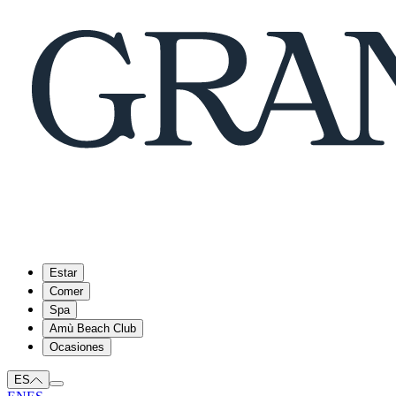
Estar
Comer
Spa
Amù Beach Club
Ocasiones
ES