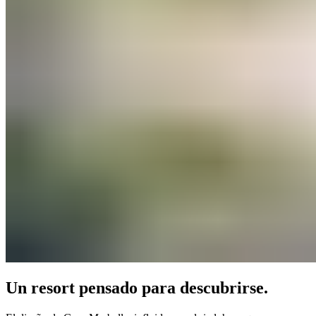
Un resort pensado para descubrirse.​​​​‌ ‍ ​‍​‍‌‍ ‌ ​‍‌‍‍‌‌‍‌ ‌‍‍‌‌‍ ‍​‍​‍​ ‍‍​‍​‍‌ ​ ‌‍​‌‌‍ ‍‌‍‍‌‌ ‌​‌ ‍‌​‍ ‍‌‍‍‌‌‍ ​‍​‍​‍ ​​‍​‍‌‍‍​‌ ​‍‌‍‌‌‌‍‌‍​‍​‍​ ‍‍​‍​‍‌‍‍​‌ ‌​‌ ‌​‌ ​​‌ ​ ​ ‍‍​‍ ​‍ ‌‍ ​​‍ ‌‌‍​‌‌‍ ‍‌‍‌​​‍ ‌‌ ​‍​‍ ‌‌‍‍​‌‍ ‌ ‌​‌‍‌‌‌‍ ​‌ ​ ​‍ ‌‌ ​ ‌ ‌​‌ ‌‌‌‍‌​‌‍‍‌‌‍ ​‍ ‍‌ ‌‍‌‍‌‌‌ ​‍‌‍​ ‌‍‌‌‌‍ ​​‍ ‍‌‍​‌‌ ​​‌ ​​​‍ ‌‍‍‌‌‍ ‍‌ ‌​‌‍‌‌‌‍ ‍‌ ‌​​‍ ‌‍‌‌‌‍‌​‌‍‍‌‌ ‌​​‍ ‌‍ ‌‌‍ ‌‍‌​‌‍‌‌​ ‌‌ ​​‌ ​‍‌‍‌‌‌ ​ ‌‍‌‌‌‍ ‍‌ ‌​‌‍​‌‌ ‌​‌‍‍‌‌‍ ‌‍ ‍​ ‍ ‌‍‍‌‌‍‌​​ ‌​ ​​‌‍​‍​ ‌ ‌‍‌​​ ​‌‌‍​‌‌‍​‍​ ‌‍​‍ ‌​ ‌ ​ ​‍​ ‍‌​ ​‍​‍ ‌​ ‌​‌‍‌‍‌‍​ ​ ‌​​‍ ‌‌‍​‌‌‍‌​‌‍​‍‌‍​ ​‍ ‌‌‍​‍​ ​​‌‍‌​​ ‌ ‌‍‌‍​ ​‌​ ‌​​ ​ ​ ‍​​ ‌‌​ ​‍‌‍‌‌​ ‍ ‌ ‌​‌ ‍‌‌ ​​‌‍‌‌​ ‌‌‍‍​‌‍ ‌ ‌​‌‍‌‌‌‍ ​‌‌​ ‌‍‍‌‌ ‌​‌‍‌‌‌​‍​‌‍ ‌‍ ‌‌‍‌‌‌‌​​‌‍​‌‌‍‌ ‌‍‌‌​ ‍ ‌ ​​‌‍​‌‌ ‌​‌‍‍​​ ‌‌ ​​‌‍​‌‌‍‌ ‌‍‌‌‌​​‍‌ ‌‌‌‍‍‌‌‍ ​‌‍‌​‌‍‌‌‌ ​‍​‍‌‌​ ‌‌‌​​‍‌‌ ‌‍‍ ‌‍‌‌‌ ‍‌​‍‌‌​ ​ ‌​‌​​‍‌‌​ ​ ‌​‌​​‍‌‌​ ​‍​ ​‍‌‍​ ‌‍​‍​ ‌‍​ ​ ​ ​ ​ ‍‌​ ‌‌​ ​‌​ ​​​ ‍‌‌‍​‍​ ​​​‍‌‌​ ​‍​ ​‍​‍‌‌​ ‌‌‌​‌​​‍ ‍‌‍‍​‌‍‌‌‌‍​‌‌‍‌​‌‍‍‌‌‍ ‍‌‍‌ ​ ‌‍​‍‌‍​‌‌ ​ ‌‍‌‌‌‌‌‌‌ ​‍‌‍ ​​ ‌‌‍‍​‌ ‌​‌ ‌​‌ ​​‌ ​ ​‍‌‌​ ​ ‌​​‌​‍‌‌​ ​‍‌​‌‍​‍‌‌​ ​‍‌​‌‍‌‍ ​​‍ ‌‌‍​‌‌‍ ‍‌‍‌​​‍ ‌‌ ​‍​‍ ‌‌‍‍​‌‍ ‌ ‌​‌‍‌‌‌‍ ​‌ ​ ​‍ ‌‌ ​ ‌ ‌​‌ ‌‌‌‍‌​‌‍‍‌‌‍ ​‍ ‍‌ ‌‍‌‍‌‌‌ ​‍‌‍​ ‌‍‌‌‌‍ ​​‍ ‍‌‍​‌‌ ​​‌ ​​​‍‌‍‌‍‍‌‌‍‌​​ ‌​ ​​‌‍​‍​ ‌ ‌‍‌​​ ​‌‌‍​‌‌‍​‍​ ‌‍​‍ ‌​ ‌ ​ ​‍​ ‍‌​ ​‍​‍ ‌​ ‌​‌‍‌‍‌‍​ ​ ‌​​‍ ‌‌‍​‌‌‍‌​‌‍​‍‌‍​ ​‍ ‌‌‍​‍​ ​​‌‍‌​​ ‌ ‌‍‌‍​ ​‌​ ‌​​ ​ ​ ‍​​ ‌‌​ ​‍‌‍‌‌​‍‌‍‌ ‌​‌ ‍‌‌ ​​‌‍‌‌​ ‌‌‍‍​‌‍ ‌ ‌​‌‍‌‌‌‍ ​‌‌​ ‌‍‍‌‌ ‌​‌‍‌‌‌​‍​‌‍ ‌‍ ‌‌‍‌‌‌‌​​‌‍​‌‌‍‌ ‌‍‌‌​‍‌‍‌ ​​‌‍​‌‌ ‌​‌‍‍​​ ‌‌ ​​‌‍​‌‌‍‌ ‌‍‌‌‌​​‍‌ ‌‌‌‍‍‌‌‍ ​‌‍‌​‌‍‌‌‌ ​‍​‍‌‌​ ‌‌‌​​‍‌‌ ‌‍‍ ‌‍‌‌‌ ‍‌​‍‌‌​ ​ ‌​‌​​‍‌‌​ ​ ‌​‌​​‍‌‌​ ​‍​ ​‍‌‍​ ‌‍​‍​ ‌‍​ ​ ​ ​ ​ ‍‌​ ‌‌​ ​‌​ ​​​ ‍‌‌‍​‍​ ​​​‍‌‌​ ​‍​ ​‍​‍‌‌​ ‌‌‌​‌​​‍ ‍‌‍‍​‌‍‌‌‌‍​‌‌‍‌​‌‍‍‌‌‍ ‍‌‍‌ ​‍‌‍‌ ​​‌‍‌‌‌ ​‍‌ ​ ‌ ​​‌‍‌‌‌‍​ ‌ ‌​‌‍‍‌‌ ‌‍‌‍‌‌​ ‌‌ ​​‌ ‌‌‌‍​‍‌‍ ​‌‍‍‌‌ ​ ‌‍‍​‌‍‌‌‌‍‌​​‍​‍‌ ‌