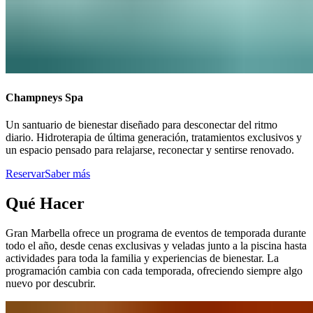
Champneys Spa​​​​‌ ‍ ​‍​‍‌‍ ‌ ​‍‌‍‍‌‌‍‌ ‌‍‍‌‌‍ ‍​‍​‍​ ‍‍​‍​‍‌ ​ ‌‍​‌‌‍ ‍‌‍‍‌‌ ‌​‌ ‍‌​‍ ‍‌‍‍‌‌‍ ​‍​‍​‍ ​​‍​‍‌‍‍​‌ ​‍‌‍‌‌‌‍‌‍​‍​‍​ ‍‍​‍​‍‌‍‍​‌ ‌​‌ ‌​‌ ​​‌ ​ ​ ‍‍​‍ ​‍ ‌‍ ​​‍ ‌‌‍​‌‌‍ ‍‌‍‌​​‍ ‌‌ ​‍​‍ ‌‌‍‍​‌‍ ‌ ‌​‌‍‌‌‌‍ ​‌ ​ ​‍ ‌‌ ​ ‌ ‌​‌ ‌‌‌‍‌​‌‍‍‌‌‍ ​‍ ‍‌ ‌‍‌‍‌‌‌ ​‍‌‍​ ‌‍‌‌‌‍ ​​‍ ‍‌‍​‌‌ ​​‌ ​​​‍ ‌‍‍‌‌‍ ‍‌ ‌​‌‍‌‌‌‍ ‍‌ ‌​​‍ ‌‍‌‌‌‍‌​‌‍‍‌‌ ‌​​‍ ‌‍ ‌‌‍ ‌‍‌​‌‍‌‌​ ‌‌ ​​‌ ​‍‌‍‌‌‌ ​ ‌‍‌‌‌‍ ‍‌ ‌​‌‍​‌‌ ‌​‌‍‍‌‌‍ ‌‍ ‍​ ‍ ‌‍‍‌‌‍‌​​ ‌​ ​​‌‍​‍​ ‌ ‌‍‌​​ ​‌‌‍​‌‌‍​‍​ ‌‍​‍ ‌​ ‌ ​ ​‍​ ‍‌​ ​‍​‍ ‌​ ‌​‌‍‌‍‌‍​ ​ ‌​​‍ ‌‌‍​‌‌‍‌​‌‍​‍‌‍​ ​‍ ‌‌‍​‍​ ​​‌‍‌​​ ‌ ‌‍‌‍​ ​‌​ ‌​​ ​ ​ ‍​​ ‌‌​ ​‍‌‍‌‌​ ‍ ‌ ‌​‌ ‍‌‌ ​​‌‍‌‌​ ‌‌‍‍​‌‍ ‌ ‌​‌‍‌‌‌‍ ​‌‌​ ‌‍‍‌‌ ‌​‌‍‌‌‌​‍​‌‍ ‌‍ ‌‌‍‌‌‌‌​​‌‍​‌‌‍‌ ‌‍‌‌​ ‍ ‌ ​​‌‍​‌‌ ‌​‌‍‍​​ ‌‌ ​​‌‍​‌‌‍‌ ‌‍‌‌‌​​‍‌ ‌‌‌‍‍‌‌‍ ​‌‍‌​‌‍‌‌‌ ​‍​‍‌‌​ ‌‌‌​​‍‌‌ ‌‍‍ ‌‍‌‌‌ ‍‌​‍‌‌​ ​ ‌​‌​​‍‌‌​ ​ ‌​‌​​‍‌‌​ ​‍​ ​‍​ ‌‌‌‍​ ‌‍‌‍​ ‌​‌‍‌‌​ ‍‌​ ‍‌​ ‌​​ ​‌​ ‌‌​ ‌ ​ ​‍​‍‌‌​ ​‍​ ​‍​‍‌‌​ ‌‌‌​‌​​‍ ‍‌‍​ ‌‍ ‌‍ ‍‌ ‌​‌‍‌‌‌‍ ‍‌ ‌​​‍‌‌​ ‌‌‌​​‍‌‌ ‌‍‍ ‌‍‌‌‌ ‍‌​‍‌‌​ ​ ‌​‌​​‍‌‌​ ​ ‌​‌​​‍‌‌​ ​‍​ ​‍​ ‌‌‌‍‌‍​ ​‌‌‍​ ​ ‍​​ ‌​​ ‌ ​ ​‌​ ‍‌​ ‍​​ ‌​​ ‌ ​‍‌‌​ ​‍​ ​‍​‍‌‌​ ‌‌‌​‌​​‍ ‍‌ ‌​‌‍‍‌‌ ‌​‌‍ ​‌‍‌‌​ ‌‍​‍‌‍​‌‌ ​ ‌‍‌‌‌‌‌‌‌ ​‍‌‍ ​​ ‌‌‍‍​‌ ‌​‌ ‌​‌ ​​‌ ​ ​‍‌‌​ ​ ‌​​‌​‍‌‌​ ​‍‌​‌‍​‍‌‌​ ​‍‌​‌‍‌‍ ​​‍ ‌‌‍​‌‌‍ ‍‌‍‌​​‍ ‌‌ ​‍​‍ ‌‌‍‍​‌‍ ‌ ‌​‌‍‌‌‌‍ ​‌ ​ ​‍ ‌‌ ​ ‌ ‌​‌ ‌‌‌‍‌​‌‍‍‌‌‍ ​‍ ‍‌ ‌‍‌‍‌‌‌ ​‍‌‍​ ‌‍‌‌‌‍ ​​‍ ‍‌‍​‌‌ ​​‌ ​​​‍‌‍‌‍‍‌‌‍‌​​ ‌​ ​​‌‍​‍​ ‌ ‌‍‌​​ ​‌‌‍​‌‌‍​‍​ ‌‍​‍ ‌​ ‌ ​ ​‍​ ‍‌​ ​‍​‍ ‌​ ‌​‌‍‌‍‌‍​ ​ ‌​​‍ ‌‌‍​‌‌‍‌​‌‍​‍‌‍​ ​‍ ‌‌‍​‍​ ​​‌‍‌​​ ‌ ‌‍‌‍​ ​‌​ ‌​​ ​ ​ ‍​​ ‌‌​ ​‍‌‍‌‌​‍‌‍‌ ‌​‌ ‍‌‌ ​​‌‍‌‌​ ‌‌‍‍​‌‍ ‌ ‌​‌‍‌‌‌‍ ​‌‌​ ‌‍‍‌‌ ‌​‌‍‌‌‌​‍​‌‍ ‌‍ ‌‌‍‌‌‌‌​​‌‍​‌‌‍‌ ‌‍‌‌​‍‌‍‌ ​​‌‍​‌‌ ‌​‌‍‍​​ ‌‌ ​​‌‍​‌‌‍‌ ‌‍‌‌‌​​‍‌ ‌‌‌‍‍‌‌‍ ​‌‍‌​‌‍‌‌‌ ​‍​‍‌‌​ ‌‌‌​​‍‌‌ ‌‍‍ ‌‍‌‌‌ ‍‌​‍‌‌​ ​ ‌​‌​​‍‌‌​ ​ ‌​‌​​‍‌‌​ ​‍​ ​‍​ ‌‌‌‍​ ‌‍‌‍​ ‌​‌‍‌‌​ ‍‌​ ‍‌​ ‌​​ ​‌​ ‌‌​ ‌ ​ ​‍​‍‌‌​ ​‍​ ​‍​‍‌‌​ ‌‌‌​‌​​‍ ‍‌‍​ ‌‍ ‌‍ ‍‌ ‌​‌‍‌‌‌‍ ‍‌ ‌​​‍‌‌​ ‌‌‌​​‍‌‌ ‌‍‍ ‌‍‌‌‌ ‍‌​‍‌‌​ ​ ‌​‌​​‍‌‌​ ​ ‌​‌​​‍‌‌​ ​‍​ ​‍​ ‌‌‌‍‌‍​ ​‌‌‍​ ​ ‍​​ ‌​​ ‌ ​ ​‌​ ‍‌​ ‍​​ ‌​​ ‌ ​‍‌‌​ ​‍​ ​‍​‍‌‌​ ‌‌‌​‌​​‍ ‍‌ ‌​‌‍‍‌‌ ‌​‌‍ ​‌‍‌‌​‍‌‍‌ ​​‌‍‌‌‌ ​‍‌ ​ ‌ ​​‌‍‌‌‌‍​ ‌ ‌​‌‍‍‌‌ ‌‍‌‍‌‌​ ‌‌ ​​‌ ‌‌‌‍​‍‌‍ ​‌‍‍‌‌ ​ ‌‍‍​‌‍‌‌‌‍‌​​‍​‍‌ ‌
Un santuario de bienestar diseñado para desconectar del ritmo
diario. Hidroterapia de última generación, tratamientos exclusivos y
un espacio pensado para relajarse, reconectar y sentirse renovado.​​​​‌ ‍ ​‍​‍‌‍ ‌ ​‍‌‍‍‌‌‍‌ ‌‍‍‌‌‍ ‍​‍​‍​ ‍‍​‍​‍‌ ​ ‌‍​‌‌‍ ‍‌‍‍‌‌ ‌​‌ ‍‌​‍ ‍‌‍‍‌‌‍ ​‍​‍​‍ ​​‍​‍‌‍‍​‌ ​‍‌‍‌‌‌‍‌‍​‍​‍​ ‍‍​‍​‍‌‍‍​‌ ‌​‌ ‌​‌ ​​‌ ​ ​ ‍‍​‍ ​‍ ‌‍ ​​‍ ‌‌‍​‌‌‍ ‍‌‍‌​​‍ ‌‌ ​‍​‍ ‌‌‍‍​‌‍ ‌ ‌​‌‍‌‌‌‍ ​‌ ​ ​‍ ‌‌ ​ ‌ ‌​‌ ‌‌‌‍‌​‌‍‍‌‌‍ ​‍ ‍‌ ‌‍‌‍‌‌‌ ​‍‌‍​ ‌‍‌‌‌‍ ​​‍ ‍‌‍​‌‌ ​​‌ ​​​‍ ‌‍‍‌‌‍ ‍‌ ‌​‌‍‌‌‌‍ ‍‌ ‌​​‍ ‌‍‌‌‌‍‌​‌‍‍‌‌ ‌​​‍ ‌‍ ‌‌‍ ‌‍‌​‌‍‌‌​ ‌‌ ​​‌ ​‍‌‍‌‌‌ ​ ‌‍‌‌‌‍ ‍‌ ‌​‌‍​‌‌ ‌​‌‍‍‌‌‍ ‌‍ ‍​ ‍ ‌‍‍‌‌‍‌​​ ‌​ ​​‌‍​‍​ ‌ ‌‍‌​​ ​‌‌‍​‌‌‍​‍​ ‌‍​‍ ‌​ ‌ ​ ​‍​ ‍‌​ ​‍​‍ ‌​ ‌​‌‍‌‍‌‍​ ​ ‌​​‍ ‌‌‍​‌‌‍‌​‌‍​‍‌‍​ ​‍ ‌‌‍​‍​ ​​‌‍‌​​ ‌ ‌‍‌‍​ ​‌​ ‌​​ ​ ​ ‍​​ ‌‌​ ​‍‌‍‌‌​ ‍ ‌ ‌​‌ ‍‌‌ ​​‌‍‌‌​ ‌‌‍‍​‌‍ ‌ ‌​‌‍‌‌‌‍ ​‌‌​ ‌‍‍‌‌ ‌​‌‍‌‌‌​‍​‌‍ ‌‍ ‌‌‍‌‌‌‌​​‌‍​‌‌‍‌ ‌‍‌‌​ ‍ ‌ ​​‌‍​‌‌ ‌​‌‍‍​​ ‌‌ ​​‌‍​‌‌‍‌ ‌‍‌‌‌​​‍‌ ‌‌‌‍‍‌‌‍ ​‌‍‌​‌‍‌‌‌ ​‍​‍‌‌​ ‌‌‌​​‍‌‌ ‌‍‍ ‌‍‌‌‌ ‍‌​‍‌‌​ ​ ‌​‌​​‍‌‌​ ​ ‌​‌​​‍‌‌​ ​‍​ ​‍​ ‌‌‌‍​ ‌‍‌‍​ ‌​‌‍‌‌​ ‍‌​ ‍‌​ ‌​​ ​‌​ ‌‌​ ‌ ​ ​‍​‍‌‌​ ​‍​ ​‍​‍‌‌​ ‌‌‌​‌​​‍ ‍‌‍​ ‌‍ ‌‍ ‍‌ ‌​‌‍‌‌‌‍ ‍‌ ‌​​‍‌‌​ ‌‌‌​​‍‌‌ ‌‍‍ ‌‍‌‌‌ ‍‌​‍‌‌​ ​ ‌​‌​​‍‌‌​ ​ ‌​‌​​‍‌‌​ ​‍​ ​‍​ ‌‌‌‍‌‍​ ​‌‌‍​ ​ ‍​​ ‌​​ ‌ ​ ​‌​ ‍‌​ ‍​​ ‌​​ ‌ ​‍‌‌​ ​‍​ ​‍​‍‌‌​ ‌‌‌​‌​​‍ ‍‌‍‌‌‌ ‍​‌‍​ ‌‍‌‌‌ ​‍‌ ​​‌ ‌​​ ‌‍​‍‌‍​‌‌ ​ ‌‍‌‌‌‌‌‌‌ ​‍‌‍ ​​ ‌‌‍‍​‌ ‌​‌ ‌​‌ ​​‌ ​ ​‍‌‌​ ​ ‌​​‌​‍‌‌​ ​‍‌​‌‍​‍‌‌​ ​‍‌​‌‍‌‍ ​​‍ ‌‌‍​‌‌‍ ‍‌‍‌​​‍ ‌‌ ​‍​‍ ‌‌‍‍​‌‍ ‌ ‌​‌‍‌‌‌‍ ​‌ ​ ​‍ ‌‌ ​ ‌ ‌​‌ ‌‌‌‍‌​‌‍‍‌‌‍ ​‍ ‍‌ ‌‍‌‍‌‌‌ ​‍‌‍​ ‌‍‌‌‌‍ ​​‍ ‍‌‍​‌‌ ​​‌ ​​​‍‌‍‌‍‍‌‌‍‌​​ ‌​ ​​‌‍​‍​ ‌ ‌‍‌​​ ​‌‌‍​‌‌‍​‍​ ‌‍​‍ ‌​ ‌ ​ ​‍​ ‍‌​ ​‍​‍ ‌​ ‌​‌‍‌‍‌‍​ ​ ‌​​‍ ‌‌‍​‌‌‍‌​‌‍​‍‌‍​ ​‍ ‌‌‍​‍​ ​​‌‍‌​​ ‌ ‌‍‌‍​ ​‌​ ‌​​ ​ ​ ‍​​ ‌‌​ ​‍‌‍‌‌​‍‌‍‌ ‌​‌ ‍‌‌ ​​‌‍‌‌​ ‌‌‍‍​‌‍ ‌ ‌​‌‍‌‌‌‍ ​‌‌​ ‌‍‍‌‌ ‌​‌‍‌‌‌​‍​‌‍ ‌‍ ‌‌‍‌‌‌‌​​‌‍​‌‌‍‌ ‌‍‌‌​‍‌‍‌ ​​‌‍​‌‌ ‌​‌‍‍​​ ‌‌ ​​‌‍​‌‌‍‌ ‌‍‌‌‌​​‍‌ ‌‌‌‍‍‌‌‍ ​‌‍‌​‌‍‌‌‌ ​‍​‍‌‌​ ‌‌‌​​‍‌‌ ‌‍‍ ‌‍‌‌‌ ‍‌​‍‌‌​ ​ ‌​‌​​‍‌‌​ ​ ‌​‌​​‍‌‌​ ​‍​ ​‍​ ‌‌‌‍​ ‌‍‌‍​ ‌​‌‍‌‌​ ‍‌​ ‍‌​ ‌​​ ​‌​ ‌‌​ ‌ ​ ​‍​‍‌‌​ ​‍​ ​‍​‍‌‌​ ‌‌‌​‌​​‍ ‍‌‍​ ‌‍ ‌‍ ‍‌ ‌​‌‍‌‌‌‍ ‍‌ ‌​​‍‌‌​ ‌‌‌​​‍‌‌ ‌‍‍ ‌‍‌‌‌ ‍‌​‍‌‌​ ​ ‌​‌​​‍‌‌​ ​ ‌​‌​​‍‌‌​ ​‍​ ​‍​ ‌‌‌‍‌‍​ ​‌‌‍​ ​ ‍​​ ‌​​ ‌ ​ ​‌​ ‍‌​ ‍​​ ‌​​ ‌ ​‍‌‌​ ​‍​ ​‍​‍‌‌​ ‌‌‌​‌​​‍ ‍‌‍‌‌‌ ‍​‌‍​ ‌‍‌‌‌ ​‍‌ ​​‌ ‌​​‍‌‍‌ ​​‌‍‌‌‌ ​‍‌ ​ ‌ ​​‌‍‌‌‌‍​ ‌ ‌​‌‍‍‌‌ ‌‍‌‍‌‌​ ‌‌ ​​‌ ‌‌‌‍​‍‌‍ ​‌‍‍‌‌ ​ ‌‍‍​‌‍‌‌‌‍‌​​‍​‍‌ ‌
Reservar​​​​‌ ‍ ​‍​‍‌‍ ‌ ​‍‌‍‍‌‌‍‌ ‌‍‍‌‌‍ ‍​‍​‍​ ‍‍​‍​‍‌ ​ ‌‍​‌‌‍ ‍‌‍‍‌‌ ‌​‌ ‍‌​‍ ‍‌‍‍‌‌‍ ​‍​‍​‍ ​​‍​‍‌‍‍​‌ ​‍‌‍‌‌‌‍‌‍​‍​‍​ ‍‍​‍​‍‌‍‍​‌ ‌​‌ ‌​‌ ​​‌ ​ ​ ‍‍​‍ ​‍ ‌‍ ​​‍ ‌‌‍​‌‌‍ ‍‌‍‌​​‍ ‌‌ ​‍​‍ ‌‌‍‍​‌‍ ‌ ‌​‌‍‌‌‌‍ ​‌ ​ ​‍ ‌‌ ​ ‌ ‌​‌ ‌‌‌‍‌​‌‍‍‌‌‍ ​‍ ‍‌ ‌‍‌‍‌‌‌ ​‍‌‍​ ‌‍‌‌‌‍ ​​‍ ‍‌‍​‌‌ ​​‌ ​​​‍ ‌‍‍‌‌‍ ‍‌ ‌​‌‍‌‌‌‍ ‍‌ ‌​​‍ ‌‍‌‌‌‍‌​‌‍‍‌‌ ‌​​‍ ‌‍ ‌‌‍ ‌‍‌​‌‍‌‌​ ‌‌ ​​‌ ​‍‌‍‌‌‌ ​ ‌‍‌‌‌‍ ‍‌ ‌​‌‍​‌‌ ‌​‌‍‍‌‌‍ ‌‍ ‍​ ‍ ‌‍‍‌‌‍‌​​ ‌​ ​​‌‍​‍​ ‌ ‌‍‌​​ ​‌‌‍​‌‌‍​‍​ ‌‍​‍ ‌​ ‌ ​ ​‍​ ‍‌​ ​‍​‍ ‌​ ‌​‌‍‌‍‌‍​ ​ ‌​​‍ ‌‌‍​‌‌‍‌​‌‍​‍‌‍​ ​‍ ‌‌‍​‍​ ​​‌‍‌​​ ‌ ‌‍‌‍​ ​‌​ ‌​​ ​ ​ ‍​​ ‌‌​ ​‍‌‍‌‌​ ‍ ‌ ‌​‌ ‍‌‌ ​​‌‍‌‌​ ‌‌‍‍​‌‍ ‌ ‌​‌‍‌‌‌‍ ​‌‌​ ‌‍‍‌‌ ‌​‌‍‌‌‌​‍​‌‍ ‌‍ ‌‌‍‌‌‌‌​​‌‍​‌‌‍‌ ‌‍‌‌​ ‍ ‌ ​​‌‍​‌‌ ‌​‌‍‍​​ ‌‌ ​​‌‍​‌‌‍‌ ‌‍‌‌‌​​‍‌ ‌‌‌‍‍‌‌‍ ​‌‍‌​‌‍‌‌‌ ​‍​‍‌‌​ ‌‌‌​​‍‌‌ ‌‍‍ ‌‍‌‌‌ ‍‌​‍‌‌​ ​ ‌​‌​​‍‌‌​ ​ ‌​‌​​‍‌‌​ ​‍​ ​‍​ ‌‌‌‍​ ‌‍‌‍​ ‌​‌‍‌‌​ ‍‌​ ‍‌​ ‌​​ ​‌​ ‌‌​ ‌ ​ ​‍​‍‌‌​ ​‍​ ​‍​‍‌‌​ ‌‌‌​‌​​‍ ‍‌‍​ ‌‍ ‌‍ ‍‌ ‌​‌‍‌‌‌‍ ‍‌ ‌​​‍‌‌​ ‌‌‌​​‍‌‌ ‌‍‍ ‌‍‌‌‌ ‍‌​‍‌‌​ ​ ‌​‌​​‍‌‌​ ​ ‌​‌​​‍‌‌​ ​‍​ ​‍​ ‌‌‌‍‌‍​ ​‌‌‍​ ​ ‍​​ ‌​​ ‌ ​ ​‌​ ‍‌​ ‍​​ ‌​​ ‌ ​‍‌‌​ ​‍​ ​‍​‍‌‌​ ‌‌‌​‌​​‍ ‍‌ ​​‌ ​‍‌‍‍‌‌‍ ‌‌‍​‌‌ ​‍‌ ‍‌‌​​ ‌ ‌​‌‍​‌​‍ ‍‌‍ ​‌‍​‌‌‍​‍‌‍‌‌‌‍ ​​ ‌‍​‍‌‍​‌‌ ​ ‌‍‌‌‌‌‌‌‌ ​‍‌‍ ​​ ‌‌‍‍​‌ ‌​‌ ‌​‌ ​​‌ ​ ​‍‌‌​ ​ ‌​​‌​‍‌‌​ ​‍‌​‌‍​‍‌‌​ ​‍‌​‌‍‌‍ ​​‍ ‌‌‍​‌‌‍ ‍‌‍‌​​‍ ‌‌ ​‍​‍ ‌‌‍‍​‌‍ ‌ ‌​‌‍‌‌‌‍ ​‌ ​ ​‍ ‌‌ ​ ‌ ‌​‌ ‌‌‌‍‌​‌‍‍‌‌‍ ​‍ ‍‌ ‌‍‌‍‌‌‌ ​‍‌‍​ ‌‍‌‌‌‍ ​​‍ ‍‌‍​‌‌ ​​‌ ​​​‍‌‍‌‍‍‌‌‍‌​​ ‌​ ​​‌‍​‍​ ‌ ‌‍‌​​ ​‌‌‍​‌‌‍​‍​ ‌‍​‍ ‌​ ‌ ​ ​‍​ ‍‌​ ​‍​‍ ‌​ ‌​‌‍‌‍‌‍​ ​ ‌​​‍ ‌‌‍​‌‌‍‌​‌‍​‍‌‍​ ​‍ ‌‌‍​‍​ ​​‌‍‌​​ ‌ ‌‍‌‍​ ​‌​ ‌​​ ​ ​ ‍​​ ‌‌​ ​‍‌‍‌‌​‍‌‍‌ ‌​‌ ‍‌‌ ​​‌‍‌‌​ ‌‌‍‍​‌‍ ‌ ‌​‌‍‌‌‌‍ ​‌‌​ ‌‍‍‌‌ ‌​‌‍‌‌‌​‍​‌‍ ‌‍ ‌‌‍‌‌‌‌​​‌‍​‌‌‍‌ ‌‍‌‌​‍‌‍‌ ​​‌‍​‌‌ ‌​‌‍‍​​ ‌‌ ​​‌‍​‌‌‍‌ ‌‍‌‌‌​​‍‌ ‌‌‌‍‍‌‌‍ ​‌‍‌​‌‍‌‌‌ ​‍​‍‌‌​ ‌‌‌​​‍‌‌ ‌‍‍ ‌‍‌‌‌ ‍‌​‍‌‌​ ​ ‌​‌​​‍‌‌​ ​ ‌​‌​​‍‌‌​ ​‍​ ​‍​ ‌‌‌‍​ ‌‍‌‍​ ‌​‌‍‌‌​ ‍‌​ ‍‌​ ‌​​ ​‌​ ‌‌​ ‌ ​ ​‍​‍‌‌​ ​‍​ ​‍​‍‌‌​ ‌‌‌​‌​​‍ ‍‌‍​ ‌‍ ‌‍ ‍‌ ‌​‌‍‌‌‌‍ ‍‌ ‌​​‍‌‌​ ‌‌‌​​‍‌‌ ‌‍‍ ‌‍‌‌‌ ‍‌​‍‌‌​ ​ ‌​‌​​‍‌‌​ ​ ‌​‌​​‍‌‌​ ​‍​ ​‍​ ‌‌‌‍‌‍​ ​‌‌‍​ ​ ‍​​ ‌​​ ‌ ​ ​‌​ ‍‌​ ‍​​ ‌​​ ‌ ​‍‌‌​ ​‍​ ​‍​‍‌‌​ ‌‌‌​‌​​‍ ‍‌ ​​‌ ​‍‌‍‍‌‌‍ ‌‌‍​‌‌ ​‍‌ ‍‌‌​​ ‌ ‌​‌‍​‌​‍ ‍‌‍ ​‌‍​‌‌‍​‍‌‍‌‌‌‍ ​​‍‌‍‌ ​​‌‍‌‌‌ ​‍‌ ​ ‌ ​​‌‍‌‌‌‍​ ‌ ‌​‌‍‍‌‌ ‌‍‌‍‌‌​ ‌‌ ​​‌ ‌‌‌‍​‍‌‍ ​‌‍‍‌‌ ​ ‌‍‍​‌‍‌‌‌‍‌​​‍​‍‌ ‌
Saber más​​​​‌ ‍ ​‍​‍‌‍ ‌ ​‍‌‍‍‌‌‍‌ ‌‍‍‌‌‍ ‍​‍​‍​ ‍‍​‍​‍‌ ​ ‌‍​‌‌‍ ‍‌‍‍‌‌ ‌​‌ ‍‌​‍ ‍‌‍‍‌‌‍ ​‍​‍​‍ ​​‍​‍‌‍‍​‌ ​‍‌‍‌‌‌‍‌‍​‍​‍​ ‍‍​‍​‍‌‍‍​‌ ‌​‌ ‌​‌ ​​‌ ​ ​ ‍‍​‍ ​‍ ‌‍ ​​‍ ‌‌‍​‌‌‍ ‍‌‍‌​​‍ ‌‌ ​‍​‍ ‌‌‍‍​‌‍ ‌ ‌​‌‍‌‌‌‍ ​‌ ​ ​‍ ‌‌ ​ ‌ ‌​‌ ‌‌‌‍‌​‌‍‍‌‌‍ ​‍ ‍‌ ‌‍‌‍‌‌‌ ​‍‌‍​ ‌‍‌‌‌‍ ​​‍ ‍‌‍​‌‌ ​​‌ ​​​‍ ‌‍‍‌‌‍ ‍‌ ‌​‌‍‌‌‌‍ ‍‌ ‌​​‍ ‌‍‌‌‌‍‌​‌‍‍‌‌ ‌​​‍ ‌‍ ‌‌‍ ‌‍‌​‌‍‌‌​ ‌‌ ​​‌ ​‍‌‍‌‌‌ ​ ‌‍‌‌‌‍ ‍‌ ‌​‌‍​‌‌ ‌​‌‍‍‌‌‍ ‌‍ ‍​ ‍ ‌‍‍‌‌‍‌​​ ‌​ ​​‌‍​‍​ ‌ ‌‍‌​​ ​‌‌‍​‌‌‍​‍​ ‌‍​‍ ‌​ ‌ ​ ​‍​ ‍‌​ ​‍​‍ ‌​ ‌​‌‍‌‍‌‍​ ​ ‌​​‍ ‌‌‍​‌‌‍‌​‌‍​‍‌‍​ ​‍ ‌‌‍​‍​ ​​‌‍‌​​ ‌ ‌‍‌‍​ ​‌​ ‌​​ ​ ​ ‍​​ ‌‌​ ​‍‌‍‌‌​ ‍ ‌ ‌​‌ ‍‌‌ ​​‌‍‌‌​ ‌‌‍‍​‌‍ ‌ ‌​‌‍‌‌‌‍ ​‌‌​ ‌‍‍‌‌ ‌​‌‍‌‌‌​‍​‌‍ ‌‍ ‌‌‍‌‌‌‌​​‌‍​‌‌‍‌ ‌‍‌‌​ ‍ ‌ ​​‌‍​‌‌ ‌​‌‍‍​​ ‌‌ ​​‌‍​‌‌‍‌ ‌‍‌‌‌​​‍‌ ‌‌‌‍‍‌‌‍ ​‌‍‌​‌‍‌‌‌ ​‍​‍‌‌​ ‌‌‌​​‍‌‌ ‌‍‍ ‌‍‌‌‌ ‍‌​‍‌‌​ ​ ‌​‌​​‍‌‌​ ​ ‌​‌​​‍‌‌​ ​‍​ ​‍​ ‌‌‌‍​ ‌‍‌‍​ ‌​‌‍‌‌​ ‍‌​ ‍‌​ ‌​​ ​‌​ ‌‌​ ‌ ​ ​‍​‍‌‌​ ​‍​ ​‍​‍‌‌​ ‌‌‌​‌​​‍ ‍‌‍​ ‌‍ ‌‍ ‍‌ ‌​‌‍‌‌‌‍ ‍‌ ‌​​‍‌‌​ ‌‌‌​​‍‌‌ ‌‍‍ ‌‍‌‌‌ ‍‌​‍‌‌​ ​ ‌​‌​​‍‌‌​ ​ ‌​‌​​‍‌‌​ ​‍​ ​‍​ ‌‌‌‍‌‍​ ​‌‌‍​ ​ ‍​​ ‌​​ ‌ ​ ​‌​ ‍‌​ ‍​​ ‌​​ ‌ ​‍‌‌​ ​‍​ ​‍​‍‌‌​ ‌‌‌​‌​​‍ ‍‌ ​ ‌‍‌‌‌‍​ ‌‍ ‌‍ ‍‌‍‌​‌‍​‌‌ ​‍‌ ‍‌‌​​ ‌ ‌​‌‍​‌​‍ ‍‌‍ ​‌‍​‌‌‍​‍‌‍‌‌‌‍ ​​ ‌‍​‍‌‍​‌‌ ​ ‌‍‌‌‌‌‌‌‌ ​‍‌‍ ​​ ‌‌‍‍​‌ ‌​‌ ‌​‌ ​​‌ ​ ​‍‌‌​ ​ ‌​​‌​‍‌‌​ ​‍‌​‌‍​‍‌‌​ ​‍‌​‌‍‌‍ ​​‍ ‌‌‍​‌‌‍ ‍‌‍‌​​‍ ‌‌ ​‍​‍ ‌‌‍‍​‌‍ ‌ ‌​‌‍‌‌‌‍ ​‌ ​ ​‍ ‌‌ ​ ‌ ‌​‌ ‌‌‌‍‌​‌‍‍‌‌‍ ​‍ ‍‌ ‌‍‌‍‌‌‌ ​‍‌‍​ ‌‍‌‌‌‍ ​​‍ ‍‌‍​‌‌ ​​‌ ​​​‍‌‍‌‍‍‌‌‍‌​​ ‌​ ​​‌‍​‍​ ‌ ‌‍‌​​ ​‌‌‍​‌‌‍​‍​ ‌‍​‍ ‌​ ‌ ​ ​‍​ ‍‌​ ​‍​‍ ‌​ ‌​‌‍‌‍‌‍​ ​ ‌​​‍ ‌‌‍​‌‌‍‌​‌‍​‍‌‍​ ​‍ ‌‌‍​‍​ ​​‌‍‌​​ ‌ ‌‍‌‍​ ​‌​ ‌​​ ​ ​ ‍​​ ‌‌​ ​‍‌‍‌‌​‍‌‍‌ ‌​‌ ‍‌‌ ​​‌‍‌‌​ ‌‌‍‍​‌‍ ‌ ‌​‌‍‌‌‌‍ ​‌‌​ ‌‍‍‌‌ ‌​‌‍‌‌‌​‍​‌‍ ‌‍ ‌‌‍‌‌‌‌​​‌‍​‌‌‍‌ ‌‍‌‌​‍‌‍‌ ​​‌‍​‌‌ ‌​‌‍‍​​ ‌‌ ​​‌‍​‌‌‍‌ ‌‍‌‌‌​​‍‌ ‌‌‌‍‍‌‌‍ ​‌‍‌​‌‍‌‌‌ ​‍​‍‌‌​ ‌‌‌​​‍‌‌ ‌‍‍ ‌‍‌‌‌ ‍‌​‍‌‌​ ​ ‌​‌​​‍‌‌​ ​ ‌​‌​​‍‌‌​ ​‍​ ​‍​ ‌‌‌‍​ ‌‍‌‍​ ‌​‌‍‌‌​ ‍‌​ ‍‌​ ‌​​ ​‌​ ‌‌​ ‌ ​ ​‍​‍‌‌​ ​‍​ ​‍​‍‌‌​ ‌‌‌​‌​​‍ ‍‌‍​ ‌‍ ‌‍ ‍‌ ‌​‌‍‌‌‌‍ ‍‌ ‌​​‍‌‌​ ‌‌‌​​‍‌‌ ‌‍‍ ‌‍‌‌‌ ‍‌​‍‌‌​ ​ ‌​‌​​‍‌‌​ ​ ‌​‌​​‍‌‌​ ​‍​ ​‍​ ‌‌‌‍‌‍​ ​‌‌‍​ ​ ‍​​ ‌​​ ‌ ​ ​‌​ ‍‌​ ‍​​ ‌​​ ‌ ​‍‌‌​ ​‍​ ​‍​‍‌‌​ ‌‌‌​‌​​‍ ‍‌ ​ ‌‍‌‌‌‍​ ‌‍ ‌‍ ‍‌‍‌​‌‍​‌‌ ​‍‌ ‍‌‌​​ ‌ ‌​‌‍​‌​‍ ‍‌‍ ​‌‍​‌‌‍​‍‌‍‌‌‌‍ ​​‍‌‍‌ ​​‌‍‌‌‌ ​‍‌ ​ ‌ ​​‌‍‌‌‌‍​ ‌ ‌​‌‍‍‌‌ ‌‍‌‍‌‌​ ‌‌ ​​‌ ‌‌‌‍​‍‌‍ ​‌‍‍‌‌ ​ ‌‍‍​‌‍‌‌‌‍‌​​‍​‍‌ ‌
Qué Hacer​​​​‌ ‍ ​‍​‍‌‍ ‌ ​‍‌‍‍‌‌‍‌ ‌‍‍‌‌‍ ‍​‍​‍​ ‍‍​‍​‍‌ ​ ‌‍​‌‌‍ ‍‌‍‍‌‌ ‌​‌ ‍‌​‍ ‍‌‍‍‌‌‍ ​‍​‍​‍ ​​‍​‍‌‍‍​‌ ​‍‌‍‌‌‌‍‌‍​‍​‍​ ‍‍​‍​‍‌‍‍​‌ ‌​‌ ‌​‌ ​​‌ ​ ​ ‍‍​‍ ​‍ ‌‍ ​​‍ ‌‌‍​‌‌‍ ‍‌‍‌​​‍ ‌‌ ​‍​‍ ‌‌‍‍​‌‍ ‌ ‌​‌‍‌‌‌‍ ​‌ ​ ​‍ ‌‌ ​ ‌ ‌​‌ ‌‌‌‍‌​‌‍‍‌‌‍ ​‍ ‍‌ ‌‍‌‍‌‌‌ ​‍‌‍​ ‌‍‌‌‌‍ ​​‍ ‍‌‍​‌‌ ​​‌ ​​​‍ ‌‍‍‌‌‍ ‍‌ ‌​‌‍‌‌‌‍ ‍‌ ‌​​‍ ‌‍‌‌‌‍‌​‌‍‍‌‌ ‌​​‍ ‌‍ ‌‌‍ ‌‍‌​‌‍‌‌​ ‌‌ ​​‌ ​‍‌‍‌‌‌ ​ ‌‍‌‌‌‍ ‍‌ ‌​‌‍​‌‌ ‌​‌‍‍‌‌‍ ‌‍ ‍​ ‍ ‌‍‍‌‌‍‌​​ ‌​ ​​‌‍​‍​ ‌ ‌‍‌​​ ​‌‌‍​‌‌‍​‍​ ‌‍​‍ ‌​ ‌ ​ ​‍​ ‍‌​ ​‍​‍ ‌​ ‌​‌‍‌‍‌‍​ ​ ‌​​‍ ‌‌‍​‌‌‍‌​‌‍​‍‌‍​ ​‍ ‌‌‍​‍​ ​​‌‍‌​​ ‌ ‌‍‌‍​ ​‌​ ‌​​ ​ ​ ‍​​ ‌‌​ ​‍‌‍‌‌​ ‍ ‌ ‌​‌ ‍‌‌ ​​‌‍‌‌​ ‌‌‍‍​‌‍ ‌ ‌​‌‍‌‌‌‍ ​‌‌​ ‌‍‍‌‌ ‌​‌‍‌‌‌​‍​‌‍ ‌‍ ‌‌‍‌‌‌‌​​‌‍​‌‌‍‌ ‌‍‌‌​ ‍ ‌ ​​‌‍​‌‌ ‌​‌‍‍​​ ‌‌ ​​‌‍​‌‌‍‌ ‌‍‌‌‌​​‍‌ ‌‌‌‍‍‌‌‍ ​‌‍‌​‌‍‌‌‌ ​‍​‍‌‌​ ‌‌‌​​‍‌‌ ‌‍‍ ‌‍‌‌‌ ‍‌​‍‌‌​ ​ ‌​‌​​‍‌‌​ ​ ‌​‌​​‍‌‌​ ​‍​ ​‍​ ‍‌​ ‌‌​ ‌‌‌‍‌‌​ ‌ ‌‍‌‌​ ‌​​ ‌ ‌‍‌​‌‍​‍‌‍‌​‌‍‌‍​‍‌‌​ ​‍​ ​‍​‍‌‌​ ‌‌‌​‌​​‍ ‍‌‍‍​‌‍‌‌‌‍​‌‌‍‌​‌‍‍‌‌‍ ‍‌‍‌ ​ ‌‍​‍‌‍​‌‌ ​ ‌‍‌‌‌‌‌‌‌ ​‍‌‍ ​​ ‌‌‍‍​‌ ‌​‌ ‌​‌ ​​‌ ​ ​‍‌‌​ ​ ‌​​‌​‍‌‌​ ​‍‌​‌‍​‍‌‌​ ​‍‌​‌‍‌‍ ​​‍ ‌‌‍​‌‌‍ ‍‌‍‌​​‍ ‌‌ ​‍​‍ ‌‌‍‍​‌‍ ‌ ‌​‌‍‌‌‌‍ ​‌ ​ ​‍ ‌‌ ​ ‌ ‌​‌ ‌‌‌‍‌​‌‍‍‌‌‍ ​‍ ‍‌ ‌‍‌‍‌‌‌ ​‍‌‍​ ‌‍‌‌‌‍ ​​‍ ‍‌‍​‌‌ ​​‌ ​​​‍‌‍‌‍‍‌‌‍‌​​ ‌​ ​​‌‍​‍​ ‌ ‌‍‌​​ ​‌‌‍​‌‌‍​‍​ ‌‍​‍ ‌​ ‌ ​ ​‍​ ‍‌​ ​‍​‍ ‌​ ‌​‌‍‌‍‌‍​ ​ ‌​​‍ ‌‌‍​‌‌‍‌​‌‍​‍‌‍​ ​‍ ‌‌‍​‍​ ​​‌‍‌​​ ‌ ‌‍‌‍​ ​‌​ ‌​​ ​ ​ ‍​​ ‌‌​ ​‍‌‍‌‌​‍‌‍‌ ‌​‌ ‍‌‌ ​​‌‍‌‌​ ‌‌‍‍​‌‍ ‌ ‌​‌‍‌‌‌‍ ​‌‌​ ‌‍‍‌‌ ‌​‌‍‌‌‌​‍​‌‍ ‌‍ ‌‌‍‌‌‌‌​​‌‍​‌‌‍‌ ‌‍‌‌​‍‌‍‌ ​​‌‍​‌‌ ‌​‌‍‍​​ ‌‌ ​​‌‍​‌‌‍‌ ‌‍‌‌‌​​‍‌ ‌‌‌‍‍‌‌‍ ​‌‍‌​‌‍‌‌‌ ​‍​‍‌‌​ ‌‌‌​​‍‌‌ ‌‍‍ ‌‍‌‌‌ ‍‌​‍‌‌​ ​ ‌​‌​​‍‌‌​ ​ ‌​‌​​‍‌‌​ ​‍​ ​‍​ ‍‌​ ‌‌​ ‌‌‌‍‌‌​ ‌ ‌‍‌‌​ ‌​​ ‌ ‌‍‌​‌‍​‍‌‍‌​‌‍‌‍​‍‌‌​ ​‍​ ​‍​‍‌‌​ ‌‌‌​‌​​‍ ‍‌‍‍​‌‍‌‌‌‍​‌‌‍‌​‌‍‍‌‌‍ ‍‌‍‌ ​‍‌‍‌ ​​‌‍‌‌‌ ​‍‌ ​ ‌ ​​‌‍‌‌‌‍​ ‌ ‌​‌‍‍‌‌ ‌‍‌‍‌‌​ ‌‌ ​​‌ ‌‌‌‍​‍‌‍ ​‌‍‍‌‌ ​ ‌‍‍​‌‍‌‌‌‍‌​​‍​‍‌ ‌
Gran Marbella ofrece un programa de eventos de temporada durante
todo el año, desde cenas exclusivas y veladas junto a la piscina hasta
actividades para toda la familia y experiencias de bienestar. La
programación cambia con cada temporada, ofreciendo siempre algo
nuevo por descubrir.​​​​‌ ‍ ​‍​‍‌‍ ‌ ​‍‌‍‍‌‌‍‌ ‌‍‍‌‌‍ ‍​‍​‍​ ‍‍​‍​‍‌ ​ ‌‍​‌‌‍ ‍‌‍‍‌‌ ‌​‌ ‍‌​‍ ‍‌‍‍‌‌‍ ​‍​‍​‍ ​​‍​‍‌‍‍​‌ ​‍‌‍‌‌‌‍‌‍​‍​‍​ ‍‍​‍​‍‌‍‍​‌ ‌​‌ ‌​‌ ​​‌ ​ ​ ‍‍​‍ ​‍ ‌‍ ​​‍ ‌‌‍​‌‌‍ ‍‌‍‌​​‍ ‌‌ ​‍​‍ ‌‌‍‍​‌‍ ‌ ‌​‌‍‌‌‌‍ ​‌ ​ ​‍ ‌‌ ​ ‌ ‌​‌ ‌‌‌‍‌​‌‍‍‌‌‍ ​‍ ‍‌ ‌‍‌‍‌‌‌ ​‍‌‍​ ‌‍‌‌‌‍ ​​‍ ‍‌‍​‌‌ ​​‌ ​​​‍ ‌‍‍‌‌‍ ‍‌ ‌​‌‍‌‌‌‍ ‍‌ ‌​​‍ ‌‍‌‌‌‍‌​‌‍‍‌‌ ‌​​‍ ‌‍ ‌‌‍ ‌‍‌​‌‍‌‌​ ‌‌ ​​‌ ​‍‌‍‌‌‌ ​ ‌‍‌‌‌‍ ‍‌ ‌​‌‍​‌‌ ‌​‌‍‍‌‌‍ ‌‍ ‍​ ‍ ‌‍‍‌‌‍‌​​ ‌​ ​​‌‍​‍​ ‌ ‌‍‌​​ ​‌‌‍​‌‌‍​‍​ ‌‍​‍ ‌​ ‌ ​ ​‍​ ‍‌​ ​‍​‍ ‌​ ‌​‌‍‌‍‌‍​ ​ ‌​​‍ ‌‌‍​‌‌‍‌​‌‍​‍‌‍​ ​‍ ‌‌‍​‍​ ​​‌‍‌​​ ‌ ‌‍‌‍​ ​‌​ ‌​​ ​ ​ ‍​​ ‌‌​ ​‍‌‍‌‌​ ‍ ‌ ‌​‌ ‍‌‌ ​​‌‍‌‌​ ‌‌‍‍​‌‍ ‌ ‌​‌‍‌‌‌‍ ​‌‌​ ‌‍‍‌‌ ‌​‌‍‌‌‌​‍​‌‍ ‌‍ ‌‌‍‌‌‌‌​​‌‍​‌‌‍‌ ‌‍‌‌​ ‍ ‌ ​​‌‍​‌‌ ‌​‌‍‍​​ ‌‌ ​​‌‍​‌‌‍‌ ‌‍‌‌‌​​‍‌ ‌‌‌‍‍‌‌‍ ​‌‍‌​‌‍‌‌‌ ​‍​‍‌‌​ ‌‌‌​​‍‌‌ ‌‍‍ ‌‍‌‌‌ ‍‌​‍‌‌​ ​ ‌​‌​​‍‌‌​ ​ ‌​‌​​‍‌‌​ ​‍​ ​‍​ ‍‌​ ‌‌​ ‌‌‌‍‌‌​ ‌ ‌‍‌‌​ ‌​​ ‌ ‌‍‌​‌‍​‍‌‍‌​‌‍‌‍​‍‌‌​ ​‍​ ​‍​‍‌‌​ ‌‌‌​‌​​‍ ‍‌‍​‍‌‍ ‌‍‌​‌ ‍‌​ ‌‍​‍‌‍​‌‌ ​ ‌‍‌‌‌‌‌‌‌ ​‍‌‍ ​​ ‌‌‍‍​‌ ‌​‌ ‌​‌ ​​‌ ​ ​‍‌‌​ ​ ‌​​‌​‍‌‌​ ​‍‌​‌‍​‍‌‌​ ​‍‌​‌‍‌‍ ​​‍ ‌‌‍​‌‌‍ ‍‌‍‌​​‍ ‌‌ ​‍​‍ ‌‌‍‍​‌‍ ‌ ‌​‌‍‌‌‌‍ ​‌ ​ ​‍ ‌‌ ​ ‌ ‌​‌ ‌‌‌‍‌​‌‍‍‌‌‍ ​‍ ‍‌ ‌‍‌‍‌‌‌ ​‍‌‍​ ‌‍‌‌‌‍ ​​‍ ‍‌‍​‌‌ ​​‌ ​​​‍‌‍‌‍‍‌‌‍‌​​ ‌​ ​​‌‍​‍​ ‌ ‌‍‌​​ ​‌‌‍​‌‌‍​‍​ ‌‍​‍ ‌​ ‌ ​ ​‍​ ‍‌​ ​‍​‍ ‌​ ‌​‌‍‌‍‌‍​ ​ ‌​​‍ ‌‌‍​‌‌‍‌​‌‍​‍‌‍​ ​‍ ‌‌‍​‍​ ​​‌‍‌​​ ‌ ‌‍‌‍​ ​‌​ ‌​​ ​ ​ ‍​​ ‌‌​ ​‍‌‍‌‌​‍‌‍‌ ‌​‌ ‍‌‌ ​​‌‍‌‌​ ‌‌‍‍​‌‍ ‌ ‌​‌‍‌‌‌‍ ​‌‌​ ‌‍‍‌‌ ‌​‌‍‌‌‌​‍​‌‍ ‌‍ ‌‌‍‌‌‌‌​​‌‍​‌‌‍‌ ‌‍‌‌​‍‌‍‌ ​​‌‍​‌‌ ‌​‌‍‍​​ ‌‌ ​​‌‍​‌‌‍‌ ‌‍‌‌‌​​‍‌ ‌‌‌‍‍‌‌‍ ​‌‍‌​‌‍‌‌‌ ​‍​‍‌‌​ ‌‌‌​​‍‌‌ ‌‍‍ ‌‍‌‌‌ ‍‌​‍‌‌​ ​ ‌​‌​​‍‌‌​ ​ ‌​‌​​‍‌‌​ ​‍​ ​‍​ ‍‌​ ‌‌​ ‌‌‌‍‌‌​ ‌ ‌‍‌‌​ ‌​​ ‌ ‌‍‌​‌‍​‍‌‍‌​‌‍‌‍​‍‌‌​ ​‍​ ​‍​‍‌‌​ ‌‌‌​‌​​‍ ‍‌‍​‍‌‍ ‌‍‌​‌ ‍‌​‍‌‍‌ ​​‌‍‌‌‌ ​‍‌ ​ ‌ ​​‌‍‌‌‌‍​ ‌ ‌​‌‍‍‌‌ ‌‍‌‍‌‌​ ‌‌ ​​‌ ‌‌‌‍​‍‌‍ ​‌‍‍‌‌ ​ ‌‍‍​‌‍‌‌‌‍‌​​‍​‍‌ ‌