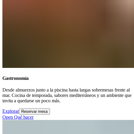
Gastronomía​​​​‌ ‍ ​‍​‍‌‍ ‌ ​‍‌‍‍‌‌‍‌ ‌‍‍‌‌‍ ‍​‍​‍​ ‍‍​‍​‍‌ ​ ‌‍​‌‌‍ ‍‌‍‍‌‌ ‌​‌ ‍‌​‍ ‍‌‍‍‌‌‍ ​‍​‍​‍ ​​‍​‍‌‍‍​‌ ​‍‌‍‌‌‌‍‌‍​‍​‍​ ‍‍​‍​‍‌‍‍​‌ ‌​‌ ‌​‌ ​​‌ ​ ​ ‍‍​‍ ​‍ ‌‍ ​​‍ ‌‌‍​‌‌‍ ‍‌‍‌​​‍ ‌‌ ​‍​‍ ‌‌‍‍​‌‍ ‌ ‌​‌‍‌‌‌‍ ​‌ ​ ​‍ ‌‌ ​ ‌ ‌​‌ ‌‌‌‍‌​‌‍‍‌‌‍ ​‍ ‍‌ ‌‍‌‍‌‌‌ ​‍‌‍​ ‌‍‌‌‌‍ ​​‍ ‍‌‍​‌‌ ​​‌ ​​​‍ ‌‍‍‌‌‍ ‍‌ ‌​‌‍‌‌‌‍ ‍‌ ‌​​‍ ‌‍‌‌‌‍‌​‌‍‍‌‌ ‌​​‍ ‌‍ ‌‌‍ ‌‍‌​‌‍‌‌​ ‌‌ ​​‌ ​‍‌‍‌‌‌ ​ ‌‍‌‌‌‍ ‍‌ ‌​‌‍​‌‌ ‌​‌‍‍‌‌‍ ‌‍ ‍​ ‍ ‌‍‍‌‌‍‌​​ ‌​ ​​‌‍​‍​ ‌ ‌‍‌​​ ​‌‌‍​‌‌‍​‍​ ‌‍​‍ ‌​ ‌ ​ ​‍​ ‍‌​ ​‍​‍ ‌​ ‌​‌‍‌‍‌‍​ ​ ‌​​‍ ‌‌‍​‌‌‍‌​‌‍​‍‌‍​ ​‍ ‌‌‍​‍​ ​​‌‍‌​​ ‌ ‌‍‌‍​ ​‌​ ‌​​ ​ ​ ‍​​ ‌‌​ ​‍‌‍‌‌​ ‍ ‌ ‌​‌ ‍‌‌ ​​‌‍‌‌​ ‌‌‍‍​‌‍ ‌ ‌​‌‍‌‌‌‍ ​‌‌​ ‌‍‍‌‌ ‌​‌‍‌‌‌​‍​‌‍ ‌‍ ‌‌‍‌‌‌‌​​‌‍​‌‌‍‌ ‌‍‌‌​ ‍ ‌ ​​‌‍​‌‌ ‌​‌‍‍​​ ‌‌ ​​‌‍​‌‌‍‌ ‌‍‌‌‌​​‍‌ ‌‌‌‍‍‌‌‍ ​‌‍‌​‌‍‌‌‌ ​‍​‍‌‌​ ‌‌‌​​‍‌‌ ‌‍‍ ‌‍‌‌‌ ‍‌​‍‌‌​ ​ ‌​‌​​‍‌‌​ ​ ‌​‌​​‍‌‌​ ​‍​ ​‍​ ‌ ​ ​​‌‍‌‍‌‍‌‌‌‍‌‍‌‍‌​‌‍​‌​ ‌‍‌‍‌​​ ‍​‌‍​‌‌‍‌‍​‍‌‌​ ​‍​ ​‍​‍‌‌​ ‌‌‌​‌​​‍ ‍‌‍​ ‌‍ ‌‍ ‍‌ ‌​‌‍‌‌‌‍ ‍‌ ‌​​‍‌‌​ ‌‌‌​​‍‌‌ ‌‍‍ ‌‍‌‌‌ ‍‌​‍‌‌​ ​ ‌​‌​​‍‌‌​ ​ ‌​‌​​‍‌‌​ ​‍​ ​‍‌‍​‍​ ​‍‌‍‌‍​ ‍‌​ ‌‍‌‍​‍​ ​ ​ ​‍​ ‍‌​ ‌ ​ ‍‌​ ‌ ​‍‌‌​ ​‍​ ​‍​‍‌‌​ ‌‌‌​‌​​‍ ‍‌ ‌​‌‍‍‌‌ ‌​‌‍ ​‌‍‌‌​ ‌‍​‍‌‍​‌‌ ​ ‌‍‌‌‌‌‌‌‌ ​‍‌‍ ​​ ‌‌‍‍​‌ ‌​‌ ‌​‌ ​​‌ ​ ​‍‌‌​ ​ ‌​​‌​‍‌‌​ ​‍‌​‌‍​‍‌‌​ ​‍‌​‌‍‌‍ ​​‍ ‌‌‍​‌‌‍ ‍‌‍‌​​‍ ‌‌ ​‍​‍ ‌‌‍‍​‌‍ ‌ ‌​‌‍‌‌‌‍ ​‌ ​ ​‍ ‌‌ ​ ‌ ‌​‌ ‌‌‌‍‌​‌‍‍‌‌‍ ​‍ ‍‌ ‌‍‌‍‌‌‌ ​‍‌‍​ ‌‍‌‌‌‍ ​​‍ ‍‌‍​‌‌ ​​‌ ​​​‍‌‍‌‍‍‌‌‍‌​​ ‌​ ​​‌‍​‍​ ‌ ‌‍‌​​ ​‌‌‍​‌‌‍​‍​ ‌‍​‍ ‌​ ‌ ​ ​‍​ ‍‌​ ​‍​‍ ‌​ ‌​‌‍‌‍‌‍​ ​ ‌​​‍ ‌‌‍​‌‌‍‌​‌‍​‍‌‍​ ​‍ ‌‌‍​‍​ ​​‌‍‌​​ ‌ ‌‍‌‍​ ​‌​ ‌​​ ​ ​ ‍​​ ‌‌​ ​‍‌‍‌‌​‍‌‍‌ ‌​‌ ‍‌‌ ​​‌‍‌‌​ ‌‌‍‍​‌‍ ‌ ‌​‌‍‌‌‌‍ ​‌‌​ ‌‍‍‌‌ ‌​‌‍‌‌‌​‍​‌‍ ‌‍ ‌‌‍‌‌‌‌​​‌‍​‌‌‍‌ ‌‍‌‌​‍‌‍‌ ​​‌‍​‌‌ ‌​‌‍‍​​ ‌‌ ​​‌‍​‌‌‍‌ ‌‍‌‌‌​​‍‌ ‌‌‌‍‍‌‌‍ ​‌‍‌​‌‍‌‌‌ ​‍​‍‌‌​ ‌‌‌​​‍‌‌ ‌‍‍ ‌‍‌‌‌ ‍‌​‍‌‌​ ​ ‌​‌​​‍‌‌​ ​ ‌​‌​​‍‌‌​ ​‍​ ​‍​ ‌ ​ ​​‌‍‌‍‌‍‌‌‌‍‌‍‌‍‌​‌‍​‌​ ‌‍‌‍‌​​ ‍​‌‍​‌‌‍‌‍​‍‌‌​ ​‍​ ​‍​‍‌‌​ ‌‌‌​‌​​‍ ‍‌‍​ ‌‍ ‌‍ ‍‌ ‌​‌‍‌‌‌‍ ‍‌ ‌​​‍‌‌​ ‌‌‌​​‍‌‌ ‌‍‍ ‌‍‌‌‌ ‍‌​‍‌‌​ ​ ‌​‌​​‍‌‌​ ​ ‌​‌​​‍‌‌​ ​‍​ ​‍‌‍​‍​ ​‍‌‍‌‍​ ‍‌​ ‌‍‌‍​‍​ ​ ​ ​‍​ ‍‌​ ‌ ​ ‍‌​ ‌ ​‍‌‌​ ​‍​ ​‍​‍‌‌​ ‌‌‌​‌​​‍ ‍‌ ‌​‌‍‍‌‌ ‌​‌‍ ​‌‍‌‌​‍‌‍‌ ​​‌‍‌‌‌ ​‍‌ ​ ‌ ​​‌‍‌‌‌‍​ ‌ ‌​‌‍‍‌‌ ‌‍‌‍‌‌​ ‌‌ ​​‌ ‌‌‌‍​‍‌‍ ​‌‍‍‌‌ ​ ‌‍‍​‌‍‌‌‌‍‌​​‍​‍‌ ‌
Desde almuerzos junto a la piscina hasta largas sobremesas frente al
mar. Cocina de temporada, sabores mediterráneos y un ambiente que
invita a quedarse un poco más.​​​​‌ ‍ ​‍​‍‌‍ ‌ ​‍‌‍‍‌‌‍‌ ‌‍‍‌‌‍ ‍​‍​‍​ ‍‍​‍​‍‌ ​ ‌‍​‌‌‍ ‍‌‍‍‌‌ ‌​‌ ‍‌​‍ ‍‌‍‍‌‌‍ ​‍​‍​‍ ​​‍​‍‌‍‍​‌ ​‍‌‍‌‌‌‍‌‍​‍​‍​ ‍‍​‍​‍‌‍‍​‌ ‌​‌ ‌​‌ ​​‌ ​ ​ ‍‍​‍ ​‍ ‌‍ ​​‍ ‌‌‍​‌‌‍ ‍‌‍‌​​‍ ‌‌ ​‍​‍ ‌‌‍‍​‌‍ ‌ ‌​‌‍‌‌‌‍ ​‌ ​ ​‍ ‌‌ ​ ‌ ‌​‌ ‌‌‌‍‌​‌‍‍‌‌‍ ​‍ ‍‌ ‌‍‌‍‌‌‌ ​‍‌‍​ ‌‍‌‌‌‍ ​​‍ ‍‌‍​‌‌ ​​‌ ​​​‍ ‌‍‍‌‌‍ ‍‌ ‌​‌‍‌‌‌‍ ‍‌ ‌​​‍ ‌‍‌‌‌‍‌​‌‍‍‌‌ ‌​​‍ ‌‍ ‌‌‍ ‌‍‌​‌‍‌‌​ ‌‌ ​​‌ ​‍‌‍‌‌‌ ​ ‌‍‌‌‌‍ ‍‌ ‌​‌‍​‌‌ ‌​‌‍‍‌‌‍ ‌‍ ‍​ ‍ ‌‍‍‌‌‍‌​​ ‌​ ​​‌‍​‍​ ‌ ‌‍‌​​ ​‌‌‍​‌‌‍​‍​ ‌‍​‍ ‌​ ‌ ​ ​‍​ ‍‌​ ​‍​‍ ‌​ ‌​‌‍‌‍‌‍​ ​ ‌​​‍ ‌‌‍​‌‌‍‌​‌‍​‍‌‍​ ​‍ ‌‌‍​‍​ ​​‌‍‌​​ ‌ ‌‍‌‍​ ​‌​ ‌​​ ​ ​ ‍​​ ‌‌​ ​‍‌‍‌‌​ ‍ ‌ ‌​‌ ‍‌‌ ​​‌‍‌‌​ ‌‌‍‍​‌‍ ‌ ‌​‌‍‌‌‌‍ ​‌‌​ ‌‍‍‌‌ ‌​‌‍‌‌‌​‍​‌‍ ‌‍ ‌‌‍‌‌‌‌​​‌‍​‌‌‍‌ ‌‍‌‌​ ‍ ‌ ​​‌‍​‌‌ ‌​‌‍‍​​ ‌‌ ​​‌‍​‌‌‍‌ ‌‍‌‌‌​​‍‌ ‌‌‌‍‍‌‌‍ ​‌‍‌​‌‍‌‌‌ ​‍​‍‌‌​ ‌‌‌​​‍‌‌ ‌‍‍ ‌‍‌‌‌ ‍‌​‍‌‌​ ​ ‌​‌​​‍‌‌​ ​ ‌​‌​​‍‌‌​ ​‍​ ​‍​ ‌ ​ ​​‌‍‌‍‌‍‌‌‌‍‌‍‌‍‌​‌‍​‌​ ‌‍‌‍‌​​ ‍​‌‍​‌‌‍‌‍​‍‌‌​ ​‍​ ​‍​‍‌‌​ ‌‌‌​‌​​‍ ‍‌‍​ ‌‍ ‌‍ ‍‌ ‌​‌‍‌‌‌‍ ‍‌ ‌​​‍‌‌​ ‌‌‌​​‍‌‌ ‌‍‍ ‌‍‌‌‌ ‍‌​‍‌‌​ ​ ‌​‌​​‍‌‌​ ​ ‌​‌​​‍‌‌​ ​‍​ ​‍‌‍​‍​ ​‍‌‍‌‍​ ‍‌​ ‌‍‌‍​‍​ ​ ​ ​‍​ ‍‌​ ‌ ​ ‍‌​ ‌ ​‍‌‌​ ​‍​ ​‍​‍‌‌​ ‌‌‌​‌​​‍ ‍‌‍‌‌‌ ‍​‌‍​ ‌‍‌‌‌ ​‍‌ ​​‌ ‌​​ ‌‍​‍‌‍​‌‌ ​ ‌‍‌‌‌‌‌‌‌ ​‍‌‍ ​​ ‌‌‍‍​‌ ‌​‌ ‌​‌ ​​‌ ​ ​‍‌‌​ ​ ‌​​‌​‍‌‌​ ​‍‌​‌‍​‍‌‌​ ​‍‌​‌‍‌‍ ​​‍ ‌‌‍​‌‌‍ ‍‌‍‌​​‍ ‌‌ ​‍​‍ ‌‌‍‍​‌‍ ‌ ‌​‌‍‌‌‌‍ ​‌ ​ ​‍ ‌‌ ​ ‌ ‌​‌ ‌‌‌‍‌​‌‍‍‌‌‍ ​‍ ‍‌ ‌‍‌‍‌‌‌ ​‍‌‍​ ‌‍‌‌‌‍ ​​‍ ‍‌‍​‌‌ ​​‌ ​​​‍‌‍‌‍‍‌‌‍‌​​ ‌​ ​​‌‍​‍​ ‌ ‌‍‌​​ ​‌‌‍​‌‌‍​‍​ ‌‍​‍ ‌​ ‌ ​ ​‍​ ‍‌​ ​‍​‍ ‌​ ‌​‌‍‌‍‌‍​ ​ ‌​​‍ ‌‌‍​‌‌‍‌​‌‍​‍‌‍​ ​‍ ‌‌‍​‍​ ​​‌‍‌​​ ‌ ‌‍‌‍​ ​‌​ ‌​​ ​ ​ ‍​​ ‌‌​ ​‍‌‍‌‌​‍‌‍‌ ‌​‌ ‍‌‌ ​​‌‍‌‌​ ‌‌‍‍​‌‍ ‌ ‌​‌‍‌‌‌‍ ​‌‌​ ‌‍‍‌‌ ‌​‌‍‌‌‌​‍​‌‍ ‌‍ ‌‌‍‌‌‌‌​​‌‍​‌‌‍‌ ‌‍‌‌​‍‌‍‌ ​​‌‍​‌‌ ‌​‌‍‍​​ ‌‌ ​​‌‍​‌‌‍‌ ‌‍‌‌‌​​‍‌ ‌‌‌‍‍‌‌‍ ​‌‍‌​‌‍‌‌‌ ​‍​‍‌‌​ ‌‌‌​​‍‌‌ ‌‍‍ ‌‍‌‌‌ ‍‌​‍‌‌​ ​ ‌​‌​​‍‌‌​ ​ ‌​‌​​‍‌‌​ ​‍​ ​‍​ ‌ ​ ​​‌‍‌‍‌‍‌‌‌‍‌‍‌‍‌​‌‍​‌​ ‌‍‌‍‌​​ ‍​‌‍​‌‌‍‌‍​‍‌‌​ ​‍​ ​‍​‍‌‌​ ‌‌‌​‌​​‍ ‍‌‍​ ‌‍ ‌‍ ‍‌ ‌​‌‍‌‌‌‍ ‍‌ ‌​​‍‌‌​ ‌‌‌​​‍‌‌ ‌‍‍ ‌‍‌‌‌ ‍‌​‍‌‌​ ​ ‌​‌​​‍‌‌​ ​ ‌​‌​​‍‌‌​ ​‍​ ​‍‌‍​‍​ ​‍‌‍‌‍​ ‍‌​ ‌‍‌‍​‍​ ​ ​ ​‍​ ‍‌​ ‌ ​ ‍‌​ ‌ ​‍‌‌​ ​‍​ ​‍​‍‌‌​ ‌‌‌​‌​​‍ ‍‌‍‌‌‌ ‍​‌‍​ ‌‍‌‌‌ ​‍‌ ​​‌ ‌​​‍‌‍‌ ​​‌‍‌‌‌ ​‍‌ ​ ‌ ​​‌‍‌‌‌‍​ ‌ ‌​‌‍‍‌‌ ‌‍‌‍‌‌​ ‌‌ ​​‌ ‌‌‌‍​‍‌‍ ​‌‍‍‌‌ ​ ‌‍‍​‌‍‌‌‌‍‌​​‍​‍‌ ‌
Explorar​​​​‌ ‍ ​‍​‍‌‍ ‌ ​‍‌‍‍‌‌‍‌ ‌‍‍‌‌‍ ‍​‍​‍​ ‍‍​‍​‍‌ ​ ‌‍​‌‌‍ ‍‌‍‍‌‌ ‌​‌ ‍‌​‍ ‍‌‍‍‌‌‍ ​‍​‍​‍ ​​‍​‍‌‍‍​‌ ​‍‌‍‌‌‌‍‌‍​‍​‍​ ‍‍​‍​‍‌‍‍​‌ ‌​‌ ‌​‌ ​​‌ ​ ​ ‍‍​‍ ​‍ ‌‍ ​​‍ ‌‌‍​‌‌‍ ‍‌‍‌​​‍ ‌‌ ​‍​‍ ‌‌‍‍​‌‍ ‌ ‌​‌‍‌‌‌‍ ​‌ ​ ​‍ ‌‌ ​ ‌ ‌​‌ ‌‌‌‍‌​‌‍‍‌‌‍ ​‍ ‍‌ ‌‍‌‍‌‌‌ ​‍‌‍​ ‌‍‌‌‌‍ ​​‍ ‍‌‍​‌‌ ​​‌ ​​​‍ ‌‍‍‌‌‍ ‍‌ ‌​‌‍‌‌‌‍ ‍‌ ‌​​‍ ‌‍‌‌‌‍‌​‌‍‍‌‌ ‌​​‍ ‌‍ ‌‌‍ ‌‍‌​‌‍‌‌​ ‌‌ ​​‌ ​‍‌‍‌‌‌ ​ ‌‍‌‌‌‍ ‍‌ ‌​‌‍​‌‌ ‌​‌‍‍‌‌‍ ‌‍ ‍​ ‍ ‌‍‍‌‌‍‌​​ ‌​ ​​‌‍​‍​ ‌ ‌‍‌​​ ​‌‌‍​‌‌‍​‍​ ‌‍​‍ ‌​ ‌ ​ ​‍​ ‍‌​ ​‍​‍ ‌​ ‌​‌‍‌‍‌‍​ ​ ‌​​‍ ‌‌‍​‌‌‍‌​‌‍​‍‌‍​ ​‍ ‌‌‍​‍​ ​​‌‍‌​​ ‌ ‌‍‌‍​ ​‌​ ‌​​ ​ ​ ‍​​ ‌‌​ ​‍‌‍‌‌​ ‍ ‌ ‌​‌ ‍‌‌ ​​‌‍‌‌​ ‌‌‍‍​‌‍ ‌ ‌​‌‍‌‌‌‍ ​‌‌​ ‌‍‍‌‌ ‌​‌‍‌‌‌​‍​‌‍ ‌‍ ‌‌‍‌‌‌‌​​‌‍​‌‌‍‌ ‌‍‌‌​ ‍ ‌ ​​‌‍​‌‌ ‌​‌‍‍​​ ‌‌ ​​‌‍​‌‌‍‌ ‌‍‌‌‌​​‍‌ ‌‌‌‍‍‌‌‍ ​‌‍‌​‌‍‌‌‌ ​‍​‍‌‌​ ‌‌‌​​‍‌‌ ‌‍‍ ‌‍‌‌‌ ‍‌​‍‌‌​ ​ ‌​‌​​‍‌‌​ ​ ‌​‌​​‍‌‌​ ​‍​ ​‍​ ‌ ​ ​​‌‍‌‍‌‍‌‌‌‍‌‍‌‍‌​‌‍​‌​ ‌‍‌‍‌​​ ‍​‌‍​‌‌‍‌‍​‍‌‌​ ​‍​ ​‍​‍‌‌​ ‌‌‌​‌​​‍ ‍‌‍​ ‌‍ ‌‍ ‍‌ ‌​‌‍‌‌‌‍ ‍‌ ‌​​‍‌‌​ ‌‌‌​​‍‌‌ ‌‍‍ ‌‍‌‌‌ ‍‌​‍‌‌​ ​ ‌​‌​​‍‌‌​ ​ ‌​‌​​‍‌‌​ ​‍​ ​‍‌‍​‍​ ​‍‌‍‌‍​ ‍‌​ ‌‍‌‍​‍​ ​ ​ ​‍​ ‍‌​ ‌ ​ ‍‌​ ‌ ​‍‌‌​ ​‍​ ​‍​‍‌‌​ ‌‌‌​‌​​‍ ‍‌ ​​‌ ​‍‌‍‍‌‌‍ ‌‌‍​‌‌ ​‍‌ ‍‌‌​​ ‌ ‌​‌‍​‌​‍ ‍‌‍ ​‌‍​‌‌‍​‍‌‍‌‌‌‍ ​​ ‌‍​‍‌‍​‌‌ ​ ‌‍‌‌‌‌‌‌‌ ​‍‌‍ ​​ ‌‌‍‍​‌ ‌​‌ ‌​‌ ​​‌ ​ ​‍‌‌​ ​ ‌​​‌​‍‌‌​ ​‍‌​‌‍​‍‌‌​ ​‍‌​‌‍‌‍ ​​‍ ‌‌‍​‌‌‍ ‍‌‍‌​​‍ ‌‌ ​‍​‍ ‌‌‍‍​‌‍ ‌ ‌​‌‍‌‌‌‍ ​‌ ​ ​‍ ‌‌ ​ ‌ ‌​‌ ‌‌‌‍‌​‌‍‍‌‌‍ ​‍ ‍‌ ‌‍‌‍‌‌‌ ​‍‌‍​ ‌‍‌‌‌‍ ​​‍ ‍‌‍​‌‌ ​​‌ ​​​‍‌‍‌‍‍‌‌‍‌​​ ‌​ ​​‌‍​‍​ ‌ ‌‍‌​​ ​‌‌‍​‌‌‍​‍​ ‌‍​‍ ‌​ ‌ ​ ​‍​ ‍‌​ ​‍​‍ ‌​ ‌​‌‍‌‍‌‍​ ​ ‌​​‍ ‌‌‍​‌‌‍‌​‌‍​‍‌‍​ ​‍ ‌‌‍​‍​ ​​‌‍‌​​ ‌ ‌‍‌‍​ ​‌​ ‌​​ ​ ​ ‍​​ ‌‌​ ​‍‌‍‌‌​‍‌‍‌ ‌​‌ ‍‌‌ ​​‌‍‌‌​ ‌‌‍‍​‌‍ ‌ ‌​‌‍‌‌‌‍ ​‌‌​ ‌‍‍‌‌ ‌​‌‍‌‌‌​‍​‌‍ ‌‍ ‌‌‍‌‌‌‌​​‌‍​‌‌‍‌ ‌‍‌‌​‍‌‍‌ ​​‌‍​‌‌ ‌​‌‍‍​​ ‌‌ ​​‌‍​‌‌‍‌ ‌‍‌‌‌​​‍‌ ‌‌‌‍‍‌‌‍ ​‌‍‌​‌‍‌‌‌ ​‍​‍‌‌​ ‌‌‌​​‍‌‌ ‌‍‍ ‌‍‌‌‌ ‍‌​‍‌‌​ ​ ‌​‌​​‍‌‌​ ​ ‌​‌​​‍‌‌​ ​‍​ ​‍​ ‌ ​ ​​‌‍‌‍‌‍‌‌‌‍‌‍‌‍‌​‌‍​‌​ ‌‍‌‍‌​​ ‍​‌‍​‌‌‍‌‍​‍‌‌​ ​‍​ ​‍​‍‌‌​ ‌‌‌​‌​​‍ ‍‌‍​ ‌‍ ‌‍ ‍‌ ‌​‌‍‌‌‌‍ ‍‌ ‌​​‍‌‌​ ‌‌‌​​‍‌‌ ‌‍‍ ‌‍‌‌‌ ‍‌​‍‌‌​ ​ ‌​‌​​‍‌‌​ ​ ‌​‌​​‍‌‌​ ​‍​ ​‍‌‍​‍​ ​‍‌‍‌‍​ ‍‌​ ‌‍‌‍​‍​ ​ ​ ​‍​ ‍‌​ ‌ ​ ‍‌​ ‌ ​‍‌‌​ ​‍​ ​‍​‍‌‌​ ‌‌‌​‌​​‍ ‍‌ ​​‌ ​‍‌‍‍‌‌‍ ‌‌‍​‌‌ ​‍‌ ‍‌‌​​ ‌ ‌​‌‍​‌​‍ ‍‌‍ ​‌‍​‌‌‍​‍‌‍‌‌‌‍ ​​‍‌‍‌ ​​‌‍‌‌‌ ​‍‌ ​ ‌ ​​‌‍‌‌‌‍​ ‌ ‌​‌‍‍‌‌ ‌‍‌‍‌‌​ ‌‌ ​​‌ ‌‌‌‍​‍‌‍ ​‌‍‍‌‌ ​ ‌‍‍​‌‍‌‌‌‍‌​​‍​‍‌ ‌
Reservar mesa​​​​‌ ‍ ​‍​‍‌‍ ‌ ​‍‌‍‍‌‌‍‌ ‌‍‍‌‌‍ ‍​‍​‍​ ‍‍​‍​‍‌ ​ ‌‍​‌‌‍ ‍‌‍‍‌‌ ‌​‌ ‍‌​‍ ‍‌‍‍‌‌‍ ​‍​‍​‍ ​​‍​‍‌‍‍​‌ ​‍‌‍‌‌‌‍‌‍​‍​‍​ ‍‍​‍​‍‌‍‍​‌ ‌​‌ ‌​‌ ​​‌ ​ ​ ‍‍​‍ ​‍ ‌‍ ​​‍ ‌‌‍​‌‌‍ ‍‌‍‌​​‍ ‌‌ ​‍​‍ ‌‌‍‍​‌‍ ‌ ‌​‌‍‌‌‌‍ ​‌ ​ ​‍ ‌‌ ​ ‌ ‌​‌ ‌‌‌‍‌​‌‍‍‌‌‍ ​‍ ‍‌ ‌‍‌‍‌‌‌ ​‍‌‍​ ‌‍‌‌‌‍ ​​‍ ‍‌‍​‌‌ ​​‌ ​​​‍ ‌‍‍‌‌‍ ‍‌ ‌​‌‍‌‌‌‍ ‍‌ ‌​​‍ ‌‍‌‌‌‍‌​‌‍‍‌‌ ‌​​‍ ‌‍ ‌‌‍ ‌‍‌​‌‍‌‌​ ‌‌ ​​‌ ​‍‌‍‌‌‌ ​ ‌‍‌‌‌‍ ‍‌ ‌​‌‍​‌‌ ‌​‌‍‍‌‌‍ ‌‍ ‍​ ‍ ‌‍‍‌‌‍‌​​ ‌​ ​​‌‍​‍​ ‌ ‌‍‌​​ ​‌‌‍​‌‌‍​‍​ ‌‍​‍ ‌​ ‌ ​ ​‍​ ‍‌​ ​‍​‍ ‌​ ‌​‌‍‌‍‌‍​ ​ ‌​​‍ ‌‌‍​‌‌‍‌​‌‍​‍‌‍​ ​‍ ‌‌‍​‍​ ​​‌‍‌​​ ‌ ‌‍‌‍​ ​‌​ ‌​​ ​ ​ ‍​​ ‌‌​ ​‍‌‍‌‌​ ‍ ‌ ‌​‌ ‍‌‌ ​​‌‍‌‌​ ‌‌‍‍​‌‍ ‌ ‌​‌‍‌‌‌‍ ​‌‌​ ‌‍‍‌‌ ‌​‌‍‌‌‌​‍​‌‍ ‌‍ ‌‌‍‌‌‌‌​​‌‍​‌‌‍‌ ‌‍‌‌​ ‍ ‌ ​​‌‍​‌‌ ‌​‌‍‍​​ ‌‌ ​​‌‍​‌‌‍‌ ‌‍‌‌‌​​‍‌ ‌‌‌‍‍‌‌‍ ​‌‍‌​‌‍‌‌‌ ​‍​‍‌‌​ ‌‌‌​​‍‌‌ ‌‍‍ ‌‍‌‌‌ ‍‌​‍‌‌​ ​ ‌​‌​​‍‌‌​ ​ ‌​‌​​‍‌‌​ ​‍​ ​‍​ ‌ ​ ​​‌‍‌‍‌‍‌‌‌‍‌‍‌‍‌​‌‍​‌​ ‌‍‌‍‌​​ ‍​‌‍​‌‌‍‌‍​‍‌‌​ ​‍​ ​‍​‍‌‌​ ‌‌‌​‌​​‍ ‍‌‍​ ‌‍ ‌‍ ‍‌ ‌​‌‍‌‌‌‍ ‍‌ ‌​​‍‌‌​ ‌‌‌​​‍‌‌ ‌‍‍ ‌‍‌‌‌ ‍‌​‍‌‌​ ​ ‌​‌​​‍‌‌​ ​ ‌​‌​​‍‌‌​ ​‍​ ​‍‌‍​‍​ ​‍‌‍‌‍​ ‍‌​ ‌‍‌‍​‍​ ​ ​ ​‍​ ‍‌​ ‌ ​ ‍‌​ ‌ ​‍‌‌​ ​‍​ ​‍​‍‌‌​ ‌‌‌​‌​​‍ ‍‌ ​ ‌‍‌‌‌‍​ ‌‍ ‌‍ ‍‌‍‌​‌‍​‌‌ ​‍‌ ‍‌‌​​ ‌ ‌​‌‍​‌​‍ ‍‌‍ ​‌‍​‌‌‍​‍‌‍‌‌‌‍ ​​ ‌‍​‍‌‍​‌‌ ​ ‌‍‌‌‌‌‌‌‌ ​‍‌‍ ​​ ‌‌‍‍​‌ ‌​‌ ‌​‌ ​​‌ ​ ​‍‌‌​ ​ ‌​​‌​‍‌‌​ ​‍‌​‌‍​‍‌‌​ ​‍‌​‌‍‌‍ ​​‍ ‌‌‍​‌‌‍ ‍‌‍‌​​‍ ‌‌ ​‍​‍ ‌‌‍‍​‌‍ ‌ ‌​‌‍‌‌‌‍ ​‌ ​ ​‍ ‌‌ ​ ‌ ‌​‌ ‌‌‌‍‌​‌‍‍‌‌‍ ​‍ ‍‌ ‌‍‌‍‌‌‌ ​‍‌‍​ ‌‍‌‌‌‍ ​​‍ ‍‌‍​‌‌ ​​‌ ​​​‍‌‍‌‍‍‌‌‍‌​​ ‌​ ​​‌‍​‍​ ‌ ‌‍‌​​ ​‌‌‍​‌‌‍​‍​ ‌‍​‍ ‌​ ‌ ​ ​‍​ ‍‌​ ​‍​‍ ‌​ ‌​‌‍‌‍‌‍​ ​ ‌​​‍ ‌‌‍​‌‌‍‌​‌‍​‍‌‍​ ​‍ ‌‌‍​‍​ ​​‌‍‌​​ ‌ ‌‍‌‍​ ​‌​ ‌​​ ​ ​ ‍​​ ‌‌​ ​‍‌‍‌‌​‍‌‍‌ ‌​‌ ‍‌‌ ​​‌‍‌‌​ ‌‌‍‍​‌‍ ‌ ‌​‌‍‌‌‌‍ ​‌‌​ ‌‍‍‌‌ ‌​‌‍‌‌‌​‍​‌‍ ‌‍ ‌‌‍‌‌‌‌​​‌‍​‌‌‍‌ ‌‍‌‌​‍‌‍‌ ​​‌‍​‌‌ ‌​‌‍‍​​ ‌‌ ​​‌‍​‌‌‍‌ ‌‍‌‌‌​​‍‌ ‌‌‌‍‍‌‌‍ ​‌‍‌​‌‍‌‌‌ ​‍​‍‌‌​ ‌‌‌​​‍‌‌ ‌‍‍ ‌‍‌‌‌ ‍‌​‍‌‌​ ​ ‌​‌​​‍‌‌​ ​ ‌​‌​​‍‌‌​ ​‍​ ​‍​ ‌ ​ ​​‌‍‌‍‌‍‌‌‌‍‌‍‌‍‌​‌‍​‌​ ‌‍‌‍‌​​ ‍​‌‍​‌‌‍‌‍​‍‌‌​ ​‍​ ​‍​‍‌‌​ ‌‌‌​‌​​‍ ‍‌‍​ ‌‍ ‌‍ ‍‌ ‌​‌‍‌‌‌‍ ‍‌ ‌​​‍‌‌​ ‌‌‌​​‍‌‌ ‌‍‍ ‌‍‌‌‌ ‍‌​‍‌‌​ ​ ‌​‌​​‍‌‌​ ​ ‌​‌​​‍‌‌​ ​‍​ ​‍‌‍​‍​ ​‍‌‍‌‍​ ‍‌​ ‌‍‌‍​‍​ ​ ​ ​‍​ ‍‌​ ‌ ​ ‍‌​ ‌ ​‍‌‌​ ​‍​ ​‍​‍‌‌​ ‌‌‌​‌​​‍ ‍‌ ​ ‌‍‌‌‌‍​ ‌‍ ‌‍ ‍‌‍‌​‌‍​‌‌ ​‍‌ ‍‌‌​​ ‌ ‌​‌‍​‌​‍ ‍‌‍ ​‌‍​‌‌‍​‍‌‍‌‌‌‍ ​​‍‌‍‌ ​​‌‍‌‌‌ ​‍‌ ​ ‌ ​​‌‍‌‌‌‍​ ‌ ‌​‌‍‍‌‌ ‌‍‌‍‌‌​ ‌‌ ​​‌ ‌‌‌‍​‍‌‍ ​‌‍‍‌‌ ​ ‌‍‍​‌‍‌‌‌‍‌​​‍​‍‌ ‌
Open Qué hacer​​​​‌ ‍ ​‍​‍‌‍ ‌ ​‍‌‍‍‌‌‍‌ ‌‍‍‌‌‍ ‍​‍​‍​ ‍‍​‍​‍‌ ​ ‌‍​‌‌‍ ‍‌‍‍‌‌ ‌​‌ ‍‌​‍ ‍‌‍‍‌‌‍ ​‍​‍​‍ ​​‍​‍‌‍‍​‌ ​‍‌‍‌‌‌‍‌‍​‍​‍​ ‍‍​‍​‍‌‍‍​‌ ‌​‌ ‌​‌ ​​‌ ​ ​ ‍‍​‍ ​‍ ‌‍ ​​‍ ‌‌‍​‌‌‍ ‍‌‍‌​​‍ ‌‌ ​‍​‍ ‌‌‍‍​‌‍ ‌ ‌​‌‍‌‌‌‍ ​‌ ​ ​‍ ‌‌ ​ ‌ ‌​‌ ‌‌‌‍‌​‌‍‍‌‌‍ ​‍ ‍‌ ‌‍‌‍‌‌‌ ​‍‌‍​ ‌‍‌‌‌‍ ​​‍ ‍‌‍​‌‌ ​​‌ ​​​‍ ‌‍‍‌‌‍ ‍‌ ‌​‌‍‌‌‌‍ ‍‌ ‌​​‍ ‌‍‌‌‌‍‌​‌‍‍‌‌ ‌​​‍ ‌‍ ‌‌‍ ‌‍‌​‌‍‌‌​ ‌‌ ​​‌ ​‍‌‍‌‌‌ ​ ‌‍‌‌‌‍ ‍‌ ‌​‌‍​‌‌ ‌​‌‍‍‌‌‍ ‌‍ ‍​ ‍ ‌‍‍‌‌‍‌​​ ‌​ ​​‌‍​‍​ ‌ ‌‍‌​​ ​‌‌‍​‌‌‍​‍​ ‌‍​‍ ‌​ ‌ ​ ​‍​ ‍‌​ ​‍​‍ ‌​ ‌​‌‍‌‍‌‍​ ​ ‌​​‍ ‌‌‍​‌‌‍‌​‌‍​‍‌‍​ ​‍ ‌‌‍​‍​ ​​‌‍‌​​ ‌ ‌‍‌‍​ ​‌​ ‌​​ ​ ​ ‍​​ ‌‌​ ​‍‌‍‌‌​ ‍ ‌ ‌​‌ ‍‌‌ ​​‌‍‌‌​ ‌‌‍‍​‌‍ ‌ ‌​‌‍‌‌‌‍ ​‌‌​ ‌‍‍‌‌ ‌​‌‍‌‌‌​‍​‌‍ ‌‍ ‌‌‍‌‌‌‌​​‌‍​‌‌‍‌ ‌‍‌‌​ ‍ ‌ ​​‌‍​‌‌ ‌​‌‍‍​​ ‌‌ ​​‌‍​‌‌‍‌ ‌‍‌‌‌​​‍‌ ‌‌‌‍‍‌‌‍ ​‌‍‌​‌‍‌‌‌ ​‍​‍‌‌​ ‌‌‌​​‍‌‌ ‌‍‍ ‌‍‌‌‌ ‍‌​‍‌‌​ ​ ‌​‌​​‍‌‌​ ​ ‌​‌​​‍‌‌​ ​‍​ ​‍​ ‌ ​ ​​‌‍‌‍‌‍‌‌‌‍‌‍‌‍‌​‌‍​‌​ ‌‍‌‍‌​​ ‍​‌‍​‌‌‍‌‍​‍‌‌​ ​‍​ ​‍​‍‌‌​ ‌‌‌​‌​​‍ ‍‌‍​ ‌‍ ‌‍ ‍‌ ‌​‌‍‌‌‌‍ ‍‌ ‌​​‍‌‌​ ‌‌‌​​‍‌‌ ‌‍‍ ‌‍‌‌‌ ‍‌​‍‌‌​ ​ ‌​‌​​‍‌‌​ ​ ‌​‌​​‍‌‌​ ​‍​ ​‍​ ​​‌‍​ ​ ‍​​ ‌​​ ​​​ ​​​ ‌‍​ ‌‍​ ​‌‌‍‌​‌‍​‍‌‍​ ​‍‌‌​ ​‍​ ​‍​‍‌‌​ ‌‌‌​‌​​‍ ‍‌ ‌​‌‍‍‌‌ ‌​‌‍ ​‌‍‌‌​ ‌‍​‍‌‍​‌‌ ​ ‌‍‌‌‌‌‌‌‌ ​‍‌‍ ​​ ‌‌‍‍​‌ ‌​‌ ‌​‌ ​​‌ ​ ​‍‌‌​ ​ ‌​​‌​‍‌‌​ ​‍‌​‌‍​‍‌‌​ ​‍‌​‌‍‌‍ ​​‍ ‌‌‍​‌‌‍ ‍‌‍‌​​‍ ‌‌ ​‍​‍ ‌‌‍‍​‌‍ ‌ ‌​‌‍‌‌‌‍ ​‌ ​ ​‍ ‌‌ ​ ‌ ‌​‌ ‌‌‌‍‌​‌‍‍‌‌‍ ​‍ ‍‌ ‌‍‌‍‌‌‌ ​‍‌‍​ ‌‍‌‌‌‍ ​​‍ ‍‌‍​‌‌ ​​‌ ​​​‍‌‍‌‍‍‌‌‍‌​​ ‌​ ​​‌‍​‍​ ‌ ‌‍‌​​ ​‌‌‍​‌‌‍​‍​ ‌‍​‍ ‌​ ‌ ​ ​‍​ ‍‌​ ​‍​‍ ‌​ ‌​‌‍‌‍‌‍​ ​ ‌​​‍ ‌‌‍​‌‌‍‌​‌‍​‍‌‍​ ​‍ ‌‌‍​‍​ ​​‌‍‌​​ ‌ ‌‍‌‍​ ​‌​ ‌​​ ​ ​ ‍​​ ‌‌​ ​‍‌‍‌‌​‍‌‍‌ ‌​‌ ‍‌‌ ​​‌‍‌‌​ ‌‌‍‍​‌‍ ‌ ‌​‌‍‌‌‌‍ ​‌‌​ ‌‍‍‌‌ ‌​‌‍‌‌‌​‍​‌‍ ‌‍ ‌‌‍‌‌‌‌​​‌‍​‌‌‍‌ ‌‍‌‌​‍‌‍‌ ​​‌‍​‌‌ ‌​‌‍‍​​ ‌‌ ​​‌‍​‌‌‍‌ ‌‍‌‌‌​​‍‌ ‌‌‌‍‍‌‌‍ ​‌‍‌​‌‍‌‌‌ ​‍​‍‌‌​ ‌‌‌​​‍‌‌ ‌‍‍ ‌‍‌‌‌ ‍‌​‍‌‌​ ​ ‌​‌​​‍‌‌​ ​ ‌​‌​​‍‌‌​ ​‍​ ​‍​ ‌ ​ ​​‌‍‌‍‌‍‌‌‌‍‌‍‌‍‌​‌‍​‌​ ‌‍‌‍‌​​ ‍​‌‍​‌‌‍‌‍​‍‌‌​ ​‍​ ​‍​‍‌‌​ ‌‌‌​‌​​‍ ‍‌‍​ ‌‍ ‌‍ ‍‌ ‌​‌‍‌‌‌‍ ‍‌ ‌​​‍‌‌​ ‌‌‌​​‍‌‌ ‌‍‍ ‌‍‌‌‌ ‍‌​‍‌‌​ ​ ‌​‌​​‍‌‌​ ​ ‌​‌​​‍‌‌​ ​‍​ ​‍​ ​​‌‍​ ​ ‍​​ ‌​​ ​​​ ​​​ ‌‍​ ‌‍​ ​‌‌‍‌​‌‍​‍‌‍​ ​‍‌‌​ ​‍​ ​‍​‍‌‌​ ‌‌‌​‌​​‍ ‍‌ ‌​‌‍‍‌‌ ‌​‌‍ ​‌‍‌‌​‍‌‍‌ ​​‌‍‌‌‌ ​‍‌ ​ ‌ ​​‌‍‌‌‌‍​ ‌ ‌​‌‍‍‌‌ ‌‍‌‍‌‌​ ‌‌ ​​‌ ‌‌‌‍​‍‌‍ ​‌‍‍‌‌ ​ ‌‍‍​‌‍‌‌‌‍‌​​‍​‍‌ ‌