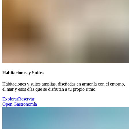
Habitaciones y Suites​​​​‌ ‍ ​‍​‍‌‍ ‌ ​‍‌‍‍‌‌‍‌ ‌‍‍‌‌‍ ‍​‍​‍​ ‍‍​‍​‍‌ ​ ‌‍​‌‌‍ ‍‌‍‍‌‌ ‌​‌ ‍‌​‍ ‍‌‍‍‌‌‍ ​‍​‍​‍ ​​‍​‍‌‍‍​‌ ​‍‌‍‌‌‌‍‌‍​‍​‍​ ‍‍​‍​‍‌‍‍​‌ ‌​‌ ‌​‌ ​​‌ ​ ​ ‍‍​‍ ​‍ ‌‍ ​​‍ ‌‌‍​‌‌‍ ‍‌‍‌​​‍ ‌‌ ​‍​‍ ‌‌‍‍​‌‍ ‌ ‌​‌‍‌‌‌‍ ​‌ ​ ​‍ ‌‌ ​ ‌ ‌​‌ ‌‌‌‍‌​‌‍‍‌‌‍ ​‍ ‍‌ ‌‍‌‍‌‌‌ ​‍‌‍​ ‌‍‌‌‌‍ ​​‍ ‍‌‍​‌‌ ​​‌ ​​​‍ ‌‍‍‌‌‍ ‍‌ ‌​‌‍‌‌‌‍ ‍‌ ‌​​‍ ‌‍‌‌‌‍‌​‌‍‍‌‌ ‌​​‍ ‌‍ ‌‌‍ ‌‍‌​‌‍‌‌​ ‌‌ ​​‌ ​‍‌‍‌‌‌ ​ ‌‍‌‌‌‍ ‍‌ ‌​‌‍​‌‌ ‌​‌‍‍‌‌‍ ‌‍ ‍​ ‍ ‌‍‍‌‌‍‌​​ ‌​ ​​‌‍​‍​ ‌ ‌‍‌​​ ​‌‌‍​‌‌‍​‍​ ‌‍​‍ ‌​ ‌ ​ ​‍​ ‍‌​ ​‍​‍ ‌​ ‌​‌‍‌‍‌‍​ ​ ‌​​‍ ‌‌‍​‌‌‍‌​‌‍​‍‌‍​ ​‍ ‌‌‍​‍​ ​​‌‍‌​​ ‌ ‌‍‌‍​ ​‌​ ‌​​ ​ ​ ‍​​ ‌‌​ ​‍‌‍‌‌​ ‍ ‌ ‌​‌ ‍‌‌ ​​‌‍‌‌​ ‌‌‍‍​‌‍ ‌ ‌​‌‍‌‌‌‍ ​‌‌​ ‌‍‍‌‌ ‌​‌‍‌‌‌​‍​‌‍ ‌‍ ‌‌‍‌‌‌‌​​‌‍​‌‌‍‌ ‌‍‌‌​ ‍ ‌ ​​‌‍​‌‌ ‌​‌‍‍​​ ‌‌ ​​‌‍​‌‌‍‌ ‌‍‌‌‌​​‍‌ ‌‌‌‍‍‌‌‍ ​‌‍‌​‌‍‌‌‌ ​‍​‍‌‌​ ‌‌‌​​‍‌‌ ‌‍‍ ‌‍‌‌‌ ‍‌​‍‌‌​ ​ ‌​‌​​‍‌‌​ ​ ‌​‌​​‍‌‌​ ​‍​ ​‍​ ‌ ​ ​​‌‍‌‍‌‍‌‌‌‍‌‍‌‍‌​‌‍​‌​ ‌‍‌‍‌​​ ‍​‌‍​‌‌‍‌‍​‍‌‌​ ​‍​ ​‍​‍‌‌​ ‌‌‌​‌​​‍ ‍‌‍​ ‌‍ ‌‍ ‍‌ ‌​‌‍‌‌‌‍ ‍‌ ‌​​‍‌‌​ ‌‌‌​​‍‌‌ ‌‍‍ ‌‍‌‌‌ ‍‌​‍‌‌​ ​ ‌​‌​​‍‌‌​ ​ ‌​‌​​‍‌‌​ ​‍​ ​‍​ ‌‍​ ​‍‌‍​‌​ ​ ​ ​​‌‍‌​​ ‌‍‌‍​‍​ ​​‌‍​‍​ ‌​​ ‌‍​‍‌‌​ ​‍​ ​‍​‍‌‌​ ‌‌‌​‌​​‍ ‍‌ ‌​‌‍‍‌‌ ‌​‌‍ ​‌‍‌‌​ ‌‍​‍‌‍​‌‌ ​ ‌‍‌‌‌‌‌‌‌ ​‍‌‍ ​​ ‌‌‍‍​‌ ‌​‌ ‌​‌ ​​‌ ​ ​‍‌‌​ ​ ‌​​‌​‍‌‌​ ​‍‌​‌‍​‍‌‌​ ​‍‌​‌‍‌‍ ​​‍ ‌‌‍​‌‌‍ ‍‌‍‌​​‍ ‌‌ ​‍​‍ ‌‌‍‍​‌‍ ‌ ‌​‌‍‌‌‌‍ ​‌ ​ ​‍ ‌‌ ​ ‌ ‌​‌ ‌‌‌‍‌​‌‍‍‌‌‍ ​‍ ‍‌ ‌‍‌‍‌‌‌ ​‍‌‍​ ‌‍‌‌‌‍ ​​‍ ‍‌‍​‌‌ ​​‌ ​​​‍‌‍‌‍‍‌‌‍‌​​ ‌​ ​​‌‍​‍​ ‌ ‌‍‌​​ ​‌‌‍​‌‌‍​‍​ ‌‍​‍ ‌​ ‌ ​ ​‍​ ‍‌​ ​‍​‍ ‌​ ‌​‌‍‌‍‌‍​ ​ ‌​​‍ ‌‌‍​‌‌‍‌​‌‍​‍‌‍​ ​‍ ‌‌‍​‍​ ​​‌‍‌​​ ‌ ‌‍‌‍​ ​‌​ ‌​​ ​ ​ ‍​​ ‌‌​ ​‍‌‍‌‌​‍‌‍‌ ‌​‌ ‍‌‌ ​​‌‍‌‌​ ‌‌‍‍​‌‍ ‌ ‌​‌‍‌‌‌‍ ​‌‌​ ‌‍‍‌‌ ‌​‌‍‌‌‌​‍​‌‍ ‌‍ ‌‌‍‌‌‌‌​​‌‍​‌‌‍‌ ‌‍‌‌​‍‌‍‌ ​​‌‍​‌‌ ‌​‌‍‍​​ ‌‌ ​​‌‍​‌‌‍‌ ‌‍‌‌‌​​‍‌ ‌‌‌‍‍‌‌‍ ​‌‍‌​‌‍‌‌‌ ​‍​‍‌‌​ ‌‌‌​​‍‌‌ ‌‍‍ ‌‍‌‌‌ ‍‌​‍‌‌​ ​ ‌​‌​​‍‌‌​ ​ ‌​‌​​‍‌‌​ ​‍​ ​‍​ ‌ ​ ​​‌‍‌‍‌‍‌‌‌‍‌‍‌‍‌​‌‍​‌​ ‌‍‌‍‌​​ ‍​‌‍​‌‌‍‌‍​‍‌‌​ ​‍​ ​‍​‍‌‌​ ‌‌‌​‌​​‍ ‍‌‍​ ‌‍ ‌‍ ‍‌ ‌​‌‍‌‌‌‍ ‍‌ ‌​​‍‌‌​ ‌‌‌​​‍‌‌ ‌‍‍ ‌‍‌‌‌ ‍‌​‍‌‌​ ​ ‌​‌​​‍‌‌​ ​ ‌​‌​​‍‌‌​ ​‍​ ​‍​ ‌‍​ ​‍‌‍​‌​ ​ ​ ​​‌‍‌​​ ‌‍‌‍​‍​ ​​‌‍​‍​ ‌​​ ‌‍​‍‌‌​ ​‍​ ​‍​‍‌‌​ ‌‌‌​‌​​‍ ‍‌ ‌​‌‍‍‌‌ ‌​‌‍ ​‌‍‌‌​‍‌‍‌ ​​‌‍‌‌‌ ​‍‌ ​ ‌ ​​‌‍‌‌‌‍​ ‌ ‌​‌‍‍‌‌ ‌‍‌‍‌‌​ ‌‌ ​​‌ ‌‌‌‍​‍‌‍ ​‌‍‍‌‌ ​ ‌‍‍​‌‍‌‌‌‍‌​​‍​‍‌ ‌
Habitaciones y suites amplias, diseñadas en armonía con el entorno,
el mar y esos días que se disfrutan a tu propio ritmo.​​​​‌ ‍ ​‍​‍‌‍ ‌ ​‍‌‍‍‌‌‍‌ ‌‍‍‌‌‍ ‍​‍​‍​ ‍‍​‍​‍‌ ​ ‌‍​‌‌‍ ‍‌‍‍‌‌ ‌​‌ ‍‌​‍ ‍‌‍‍‌‌‍ ​‍​‍​‍ ​​‍​‍‌‍‍​‌ ​‍‌‍‌‌‌‍‌‍​‍​‍​ ‍‍​‍​‍‌‍‍​‌ ‌​‌ ‌​‌ ​​‌ ​ ​ ‍‍​‍ ​‍ ‌‍ ​​‍ ‌‌‍​‌‌‍ ‍‌‍‌​​‍ ‌‌ ​‍​‍ ‌‌‍‍​‌‍ ‌ ‌​‌‍‌‌‌‍ ​‌ ​ ​‍ ‌‌ ​ ‌ ‌​‌ ‌‌‌‍‌​‌‍‍‌‌‍ ​‍ ‍‌ ‌‍‌‍‌‌‌ ​‍‌‍​ ‌‍‌‌‌‍ ​​‍ ‍‌‍​‌‌ ​​‌ ​​​‍ ‌‍‍‌‌‍ ‍‌ ‌​‌‍‌‌‌‍ ‍‌ ‌​​‍ ‌‍‌‌‌‍‌​‌‍‍‌‌ ‌​​‍ ‌‍ ‌‌‍ ‌‍‌​‌‍‌‌​ ‌‌ ​​‌ ​‍‌‍‌‌‌ ​ ‌‍‌‌‌‍ ‍‌ ‌​‌‍​‌‌ ‌​‌‍‍‌‌‍ ‌‍ ‍​ ‍ ‌‍‍‌‌‍‌​​ ‌​ ​​‌‍​‍​ ‌ ‌‍‌​​ ​‌‌‍​‌‌‍​‍​ ‌‍​‍ ‌​ ‌ ​ ​‍​ ‍‌​ ​‍​‍ ‌​ ‌​‌‍‌‍‌‍​ ​ ‌​​‍ ‌‌‍​‌‌‍‌​‌‍​‍‌‍​ ​‍ ‌‌‍​‍​ ​​‌‍‌​​ ‌ ‌‍‌‍​ ​‌​ ‌​​ ​ ​ ‍​​ ‌‌​ ​‍‌‍‌‌​ ‍ ‌ ‌​‌ ‍‌‌ ​​‌‍‌‌​ ‌‌‍‍​‌‍ ‌ ‌​‌‍‌‌‌‍ ​‌‌​ ‌‍‍‌‌ ‌​‌‍‌‌‌​‍​‌‍ ‌‍ ‌‌‍‌‌‌‌​​‌‍​‌‌‍‌ ‌‍‌‌​ ‍ ‌ ​​‌‍​‌‌ ‌​‌‍‍​​ ‌‌ ​​‌‍​‌‌‍‌ ‌‍‌‌‌​​‍‌ ‌‌‌‍‍‌‌‍ ​‌‍‌​‌‍‌‌‌ ​‍​‍‌‌​ ‌‌‌​​‍‌‌ ‌‍‍ ‌‍‌‌‌ ‍‌​‍‌‌​ ​ ‌​‌​​‍‌‌​ ​ ‌​‌​​‍‌‌​ ​‍​ ​‍​ ‌ ​ ​​‌‍‌‍‌‍‌‌‌‍‌‍‌‍‌​‌‍​‌​ ‌‍‌‍‌​​ ‍​‌‍​‌‌‍‌‍​‍‌‌​ ​‍​ ​‍​‍‌‌​ ‌‌‌​‌​​‍ ‍‌‍​ ‌‍ ‌‍ ‍‌ ‌​‌‍‌‌‌‍ ‍‌ ‌​​‍‌‌​ ‌‌‌​​‍‌‌ ‌‍‍ ‌‍‌‌‌ ‍‌​‍‌‌​ ​ ‌​‌​​‍‌‌​ ​ ‌​‌​​‍‌‌​ ​‍​ ​‍​ ‌‍​ ​‍‌‍​‌​ ​ ​ ​​‌‍‌​​ ‌‍‌‍​‍​ ​​‌‍​‍​ ‌​​ ‌‍​‍‌‌​ ​‍​ ​‍​‍‌‌​ ‌‌‌​‌​​‍ ‍‌‍‌‌‌ ‍​‌‍​ ‌‍‌‌‌ ​‍‌ ​​‌ ‌​​ ‌‍​‍‌‍​‌‌ ​ ‌‍‌‌‌‌‌‌‌ ​‍‌‍ ​​ ‌‌‍‍​‌ ‌​‌ ‌​‌ ​​‌ ​ ​‍‌‌​ ​ ‌​​‌​‍‌‌​ ​‍‌​‌‍​‍‌‌​ ​‍‌​‌‍‌‍ ​​‍ ‌‌‍​‌‌‍ ‍‌‍‌​​‍ ‌‌ ​‍​‍ ‌‌‍‍​‌‍ ‌ ‌​‌‍‌‌‌‍ ​‌ ​ ​‍ ‌‌ ​ ‌ ‌​‌ ‌‌‌‍‌​‌‍‍‌‌‍ ​‍ ‍‌ ‌‍‌‍‌‌‌ ​‍‌‍​ ‌‍‌‌‌‍ ​​‍ ‍‌‍​‌‌ ​​‌ ​​​‍‌‍‌‍‍‌‌‍‌​​ ‌​ ​​‌‍​‍​ ‌ ‌‍‌​​ ​‌‌‍​‌‌‍​‍​ ‌‍​‍ ‌​ ‌ ​ ​‍​ ‍‌​ ​‍​‍ ‌​ ‌​‌‍‌‍‌‍​ ​ ‌​​‍ ‌‌‍​‌‌‍‌​‌‍​‍‌‍​ ​‍ ‌‌‍​‍​ ​​‌‍‌​​ ‌ ‌‍‌‍​ ​‌​ ‌​​ ​ ​ ‍​​ ‌‌​ ​‍‌‍‌‌​‍‌‍‌ ‌​‌ ‍‌‌ ​​‌‍‌‌​ ‌‌‍‍​‌‍ ‌ ‌​‌‍‌‌‌‍ ​‌‌​ ‌‍‍‌‌ ‌​‌‍‌‌‌​‍​‌‍ ‌‍ ‌‌‍‌‌‌‌​​‌‍​‌‌‍‌ ‌‍‌‌​‍‌‍‌ ​​‌‍​‌‌ ‌​‌‍‍​​ ‌‌ ​​‌‍​‌‌‍‌ ‌‍‌‌‌​​‍‌ ‌‌‌‍‍‌‌‍ ​‌‍‌​‌‍‌‌‌ ​‍​‍‌‌​ ‌‌‌​​‍‌‌ ‌‍‍ ‌‍‌‌‌ ‍‌​‍‌‌​ ​ ‌​‌​​‍‌‌​ ​ ‌​‌​​‍‌‌​ ​‍​ ​‍​ ‌ ​ ​​‌‍‌‍‌‍‌‌‌‍‌‍‌‍‌​‌‍​‌​ ‌‍‌‍‌​​ ‍​‌‍​‌‌‍‌‍​‍‌‌​ ​‍​ ​‍​‍‌‌​ ‌‌‌​‌​​‍ ‍‌‍​ ‌‍ ‌‍ ‍‌ ‌​‌‍‌‌‌‍ ‍‌ ‌​​‍‌‌​ ‌‌‌​​‍‌‌ ‌‍‍ ‌‍‌‌‌ ‍‌​‍‌‌​ ​ ‌​‌​​‍‌‌​ ​ ‌​‌​​‍‌‌​ ​‍​ ​‍​ ‌‍​ ​‍‌‍​‌​ ​ ​ ​​‌‍‌​​ ‌‍‌‍​‍​ ​​‌‍​‍​ ‌​​ ‌‍​‍‌‌​ ​‍​ ​‍​‍‌‌​ ‌‌‌​‌​​‍ ‍‌‍‌‌‌ ‍​‌‍​ ‌‍‌‌‌ ​‍‌ ​​‌ ‌​​‍‌‍‌ ​​‌‍‌‌‌ ​‍‌ ​ ‌ ​​‌‍‌‌‌‍​ ‌ ‌​‌‍‍‌‌ ‌‍‌‍‌‌​ ‌‌ ​​‌ ‌‌‌‍​‍‌‍ ​‌‍‍‌‌ ​ ‌‍‍​‌‍‌‌‌‍‌​​‍​‍‌ ‌
Explorar​​​​‌ ‍ ​‍​‍‌‍ ‌ ​‍‌‍‍‌‌‍‌ ‌‍‍‌‌‍ ‍​‍​‍​ ‍‍​‍​‍‌ ​ ‌‍​‌‌‍ ‍‌‍‍‌‌ ‌​‌ ‍‌​‍ ‍‌‍‍‌‌‍ ​‍​‍​‍ ​​‍​‍‌‍‍​‌ ​‍‌‍‌‌‌‍‌‍​‍​‍​ ‍‍​‍​‍‌‍‍​‌ ‌​‌ ‌​‌ ​​‌ ​ ​ ‍‍​‍ ​‍ ‌‍ ​​‍ ‌‌‍​‌‌‍ ‍‌‍‌​​‍ ‌‌ ​‍​‍ ‌‌‍‍​‌‍ ‌ ‌​‌‍‌‌‌‍ ​‌ ​ ​‍ ‌‌ ​ ‌ ‌​‌ ‌‌‌‍‌​‌‍‍‌‌‍ ​‍ ‍‌ ‌‍‌‍‌‌‌ ​‍‌‍​ ‌‍‌‌‌‍ ​​‍ ‍‌‍​‌‌ ​​‌ ​​​‍ ‌‍‍‌‌‍ ‍‌ ‌​‌‍‌‌‌‍ ‍‌ ‌​​‍ ‌‍‌‌‌‍‌​‌‍‍‌‌ ‌​​‍ ‌‍ ‌‌‍ ‌‍‌​‌‍‌‌​ ‌‌ ​​‌ ​‍‌‍‌‌‌ ​ ‌‍‌‌‌‍ ‍‌ ‌​‌‍​‌‌ ‌​‌‍‍‌‌‍ ‌‍ ‍​ ‍ ‌‍‍‌‌‍‌​​ ‌​ ​​‌‍​‍​ ‌ ‌‍‌​​ ​‌‌‍​‌‌‍​‍​ ‌‍​‍ ‌​ ‌ ​ ​‍​ ‍‌​ ​‍​‍ ‌​ ‌​‌‍‌‍‌‍​ ​ ‌​​‍ ‌‌‍​‌‌‍‌​‌‍​‍‌‍​ ​‍ ‌‌‍​‍​ ​​‌‍‌​​ ‌ ‌‍‌‍​ ​‌​ ‌​​ ​ ​ ‍​​ ‌‌​ ​‍‌‍‌‌​ ‍ ‌ ‌​‌ ‍‌‌ ​​‌‍‌‌​ ‌‌‍‍​‌‍ ‌ ‌​‌‍‌‌‌‍ ​‌‌​ ‌‍‍‌‌ ‌​‌‍‌‌‌​‍​‌‍ ‌‍ ‌‌‍‌‌‌‌​​‌‍​‌‌‍‌ ‌‍‌‌​ ‍ ‌ ​​‌‍​‌‌ ‌​‌‍‍​​ ‌‌ ​​‌‍​‌‌‍‌ ‌‍‌‌‌​​‍‌ ‌‌‌‍‍‌‌‍ ​‌‍‌​‌‍‌‌‌ ​‍​‍‌‌​ ‌‌‌​​‍‌‌ ‌‍‍ ‌‍‌‌‌ ‍‌​‍‌‌​ ​ ‌​‌​​‍‌‌​ ​ ‌​‌​​‍‌‌​ ​‍​ ​‍​ ‌ ​ ​​‌‍‌‍‌‍‌‌‌‍‌‍‌‍‌​‌‍​‌​ ‌‍‌‍‌​​ ‍​‌‍​‌‌‍‌‍​‍‌‌​ ​‍​ ​‍​‍‌‌​ ‌‌‌​‌​​‍ ‍‌‍​ ‌‍ ‌‍ ‍‌ ‌​‌‍‌‌‌‍ ‍‌ ‌​​‍‌‌​ ‌‌‌​​‍‌‌ ‌‍‍ ‌‍‌‌‌ ‍‌​‍‌‌​ ​ ‌​‌​​‍‌‌​ ​ ‌​‌​​‍‌‌​ ​‍​ ​‍​ ‌‍​ ​‍‌‍​‌​ ​ ​ ​​‌‍‌​​ ‌‍‌‍​‍​ ​​‌‍​‍​ ‌​​ ‌‍​‍‌‌​ ​‍​ ​‍​‍‌‌​ ‌‌‌​‌​​‍ ‍‌ ​​‌ ​‍‌‍‍‌‌‍ ‌‌‍​‌‌ ​‍‌ ‍‌‌​​ ‌ ‌​‌‍​‌​‍ ‍‌‍ ​‌‍​‌‌‍​‍‌‍‌‌‌‍ ​​ ‌‍​‍‌‍​‌‌ ​ ‌‍‌‌‌‌‌‌‌ ​‍‌‍ ​​ ‌‌‍‍​‌ ‌​‌ ‌​‌ ​​‌ ​ ​‍‌‌​ ​ ‌​​‌​‍‌‌​ ​‍‌​‌‍​‍‌‌​ ​‍‌​‌‍‌‍ ​​‍ ‌‌‍​‌‌‍ ‍‌‍‌​​‍ ‌‌ ​‍​‍ ‌‌‍‍​‌‍ ‌ ‌​‌‍‌‌‌‍ ​‌ ​ ​‍ ‌‌ ​ ‌ ‌​‌ ‌‌‌‍‌​‌‍‍‌‌‍ ​‍ ‍‌ ‌‍‌‍‌‌‌ ​‍‌‍​ ‌‍‌‌‌‍ ​​‍ ‍‌‍​‌‌ ​​‌ ​​​‍‌‍‌‍‍‌‌‍‌​​ ‌​ ​​‌‍​‍​ ‌ ‌‍‌​​ ​‌‌‍​‌‌‍​‍​ ‌‍​‍ ‌​ ‌ ​ ​‍​ ‍‌​ ​‍​‍ ‌​ ‌​‌‍‌‍‌‍​ ​ ‌​​‍ ‌‌‍​‌‌‍‌​‌‍​‍‌‍​ ​‍ ‌‌‍​‍​ ​​‌‍‌​​ ‌ ‌‍‌‍​ ​‌​ ‌​​ ​ ​ ‍​​ ‌‌​ ​‍‌‍‌‌​‍‌‍‌ ‌​‌ ‍‌‌ ​​‌‍‌‌​ ‌‌‍‍​‌‍ ‌ ‌​‌‍‌‌‌‍ ​‌‌​ ‌‍‍‌‌ ‌​‌‍‌‌‌​‍​‌‍ ‌‍ ‌‌‍‌‌‌‌​​‌‍​‌‌‍‌ ‌‍‌‌​‍‌‍‌ ​​‌‍​‌‌ ‌​‌‍‍​​ ‌‌ ​​‌‍​‌‌‍‌ ‌‍‌‌‌​​‍‌ ‌‌‌‍‍‌‌‍ ​‌‍‌​‌‍‌‌‌ ​‍​‍‌‌​ ‌‌‌​​‍‌‌ ‌‍‍ ‌‍‌‌‌ ‍‌​‍‌‌​ ​ ‌​‌​​‍‌‌​ ​ ‌​‌​​‍‌‌​ ​‍​ ​‍​ ‌ ​ ​​‌‍‌‍‌‍‌‌‌‍‌‍‌‍‌​‌‍​‌​ ‌‍‌‍‌​​ ‍​‌‍​‌‌‍‌‍​‍‌‌​ ​‍​ ​‍​‍‌‌​ ‌‌‌​‌​​‍ ‍‌‍​ ‌‍ ‌‍ ‍‌ ‌​‌‍‌‌‌‍ ‍‌ ‌​​‍‌‌​ ‌‌‌​​‍‌‌ ‌‍‍ ‌‍‌‌‌ ‍‌​‍‌‌​ ​ ‌​‌​​‍‌‌​ ​ ‌​‌​​‍‌‌​ ​‍​ ​‍​ ‌‍​ ​‍‌‍​‌​ ​ ​ ​​‌‍‌​​ ‌‍‌‍​‍​ ​​‌‍​‍​ ‌​​ ‌‍​‍‌‌​ ​‍​ ​‍​‍‌‌​ ‌‌‌​‌​​‍ ‍‌ ​​‌ ​‍‌‍‍‌‌‍ ‌‌‍​‌‌ ​‍‌ ‍‌‌​​ ‌ ‌​‌‍​‌​‍ ‍‌‍ ​‌‍​‌‌‍​‍‌‍‌‌‌‍ ​​‍‌‍‌ ​​‌‍‌‌‌ ​‍‌ ​ ‌ ​​‌‍‌‌‌‍​ ‌ ‌​‌‍‍‌‌ ‌‍‌‍‌‌​ ‌‌ ​​‌ ‌‌‌‍​‍‌‍ ​‌‍‍‌‌ ​ ‌‍‍​‌‍‌‌‌‍‌​​‍​‍‌ ‌
Reservar​​​​‌ ‍ ​‍​‍‌‍ ‌ ​‍‌‍‍‌‌‍‌ ‌‍‍‌‌‍ ‍​‍​‍​ ‍‍​‍​‍‌ ​ ‌‍​‌‌‍ ‍‌‍‍‌‌ ‌​‌ ‍‌​‍ ‍‌‍‍‌‌‍ ​‍​‍​‍ ​​‍​‍‌‍‍​‌ ​‍‌‍‌‌‌‍‌‍​‍​‍​ ‍‍​‍​‍‌‍‍​‌ ‌​‌ ‌​‌ ​​‌ ​ ​ ‍‍​‍ ​‍ ‌‍ ​​‍ ‌‌‍​‌‌‍ ‍‌‍‌​​‍ ‌‌ ​‍​‍ ‌‌‍‍​‌‍ ‌ ‌​‌‍‌‌‌‍ ​‌ ​ ​‍ ‌‌ ​ ‌ ‌​‌ ‌‌‌‍‌​‌‍‍‌‌‍ ​‍ ‍‌ ‌‍‌‍‌‌‌ ​‍‌‍​ ‌‍‌‌‌‍ ​​‍ ‍‌‍​‌‌ ​​‌ ​​​‍ ‌‍‍‌‌‍ ‍‌ ‌​‌‍‌‌‌‍ ‍‌ ‌​​‍ ‌‍‌‌‌‍‌​‌‍‍‌‌ ‌​​‍ ‌‍ ‌‌‍ ‌‍‌​‌‍‌‌​ ‌‌ ​​‌ ​‍‌‍‌‌‌ ​ ‌‍‌‌‌‍ ‍‌ ‌​‌‍​‌‌ ‌​‌‍‍‌‌‍ ‌‍ ‍​ ‍ ‌‍‍‌‌‍‌​​ ‌​ ​​‌‍​‍​ ‌ ‌‍‌​​ ​‌‌‍​‌‌‍​‍​ ‌‍​‍ ‌​ ‌ ​ ​‍​ ‍‌​ ​‍​‍ ‌​ ‌​‌‍‌‍‌‍​ ​ ‌​​‍ ‌‌‍​‌‌‍‌​‌‍​‍‌‍​ ​‍ ‌‌‍​‍​ ​​‌‍‌​​ ‌ ‌‍‌‍​ ​‌​ ‌​​ ​ ​ ‍​​ ‌‌​ ​‍‌‍‌‌​ ‍ ‌ ‌​‌ ‍‌‌ ​​‌‍‌‌​ ‌‌‍‍​‌‍ ‌ ‌​‌‍‌‌‌‍ ​‌‌​ ‌‍‍‌‌ ‌​‌‍‌‌‌​‍​‌‍ ‌‍ ‌‌‍‌‌‌‌​​‌‍​‌‌‍‌ ‌‍‌‌​ ‍ ‌ ​​‌‍​‌‌ ‌​‌‍‍​​ ‌‌ ​​‌‍​‌‌‍‌ ‌‍‌‌‌​​‍‌ ‌‌‌‍‍‌‌‍ ​‌‍‌​‌‍‌‌‌ ​‍​‍‌‌​ ‌‌‌​​‍‌‌ ‌‍‍ ‌‍‌‌‌ ‍‌​‍‌‌​ ​ ‌​‌​​‍‌‌​ ​ ‌​‌​​‍‌‌​ ​‍​ ​‍​ ‌ ​ ​​‌‍‌‍‌‍‌‌‌‍‌‍‌‍‌​‌‍​‌​ ‌‍‌‍‌​​ ‍​‌‍​‌‌‍‌‍​‍‌‌​ ​‍​ ​‍​‍‌‌​ ‌‌‌​‌​​‍ ‍‌‍​ ‌‍ ‌‍ ‍‌ ‌​‌‍‌‌‌‍ ‍‌ ‌​​‍‌‌​ ‌‌‌​​‍‌‌ ‌‍‍ ‌‍‌‌‌ ‍‌​‍‌‌​ ​ ‌​‌​​‍‌‌​ ​ ‌​‌​​‍‌‌​ ​‍​ ​‍​ ‌‍​ ​‍‌‍​‌​ ​ ​ ​​‌‍‌​​ ‌‍‌‍​‍​ ​​‌‍​‍​ ‌​​ ‌‍​‍‌‌​ ​‍​ ​‍​‍‌‌​ ‌‌‌​‌​​‍ ‍‌ ​ ‌‍‌‌‌‍​ ‌‍ ‌‍ ‍‌‍‌​‌‍​‌‌ ​‍‌ ‍‌‌​​ ‌ ‌​‌‍​‌​‍ ‍‌‍ ​‌‍​‌‌‍​‍‌‍‌‌‌‍ ​​ ‌‍​‍‌‍​‌‌ ​ ‌‍‌‌‌‌‌‌‌ ​‍‌‍ ​​ ‌‌‍‍​‌ ‌​‌ ‌​‌ ​​‌ ​ ​‍‌‌​ ​ ‌​​‌​‍‌‌​ ​‍‌​‌‍​‍‌‌​ ​‍‌​‌‍‌‍ ​​‍ ‌‌‍​‌‌‍ ‍‌‍‌​​‍ ‌‌ ​‍​‍ ‌‌‍‍​‌‍ ‌ ‌​‌‍‌‌‌‍ ​‌ ​ ​‍ ‌‌ ​ ‌ ‌​‌ ‌‌‌‍‌​‌‍‍‌‌‍ ​‍ ‍‌ ‌‍‌‍‌‌‌ ​‍‌‍​ ‌‍‌‌‌‍ ​​‍ ‍‌‍​‌‌ ​​‌ ​​​‍‌‍‌‍‍‌‌‍‌​​ ‌​ ​​‌‍​‍​ ‌ ‌‍‌​​ ​‌‌‍​‌‌‍​‍​ ‌‍​‍ ‌​ ‌ ​ ​‍​ ‍‌​ ​‍​‍ ‌​ ‌​‌‍‌‍‌‍​ ​ ‌​​‍ ‌‌‍​‌‌‍‌​‌‍​‍‌‍​ ​‍ ‌‌‍​‍​ ​​‌‍‌​​ ‌ ‌‍‌‍​ ​‌​ ‌​​ ​ ​ ‍​​ ‌‌​ ​‍‌‍‌‌​‍‌‍‌ ‌​‌ ‍‌‌ ​​‌‍‌‌​ ‌‌‍‍​‌‍ ‌ ‌​‌‍‌‌‌‍ ​‌‌​ ‌‍‍‌‌ ‌​‌‍‌‌‌​‍​‌‍ ‌‍ ‌‌‍‌‌‌‌​​‌‍​‌‌‍‌ ‌‍‌‌​‍‌‍‌ ​​‌‍​‌‌ ‌​‌‍‍​​ ‌‌ ​​‌‍​‌‌‍‌ ‌‍‌‌‌​​‍‌ ‌‌‌‍‍‌‌‍ ​‌‍‌​‌‍‌‌‌ ​‍​‍‌‌​ ‌‌‌​​‍‌‌ ‌‍‍ ‌‍‌‌‌ ‍‌​‍‌‌​ ​ ‌​‌​​‍‌‌​ ​ ‌​‌​​‍‌‌​ ​‍​ ​‍​ ‌ ​ ​​‌‍‌‍‌‍‌‌‌‍‌‍‌‍‌​‌‍​‌​ ‌‍‌‍‌​​ ‍​‌‍​‌‌‍‌‍​‍‌‌​ ​‍​ ​‍​‍‌‌​ ‌‌‌​‌​​‍ ‍‌‍​ ‌‍ ‌‍ ‍‌ ‌​‌‍‌‌‌‍ ‍‌ ‌​​‍‌‌​ ‌‌‌​​‍‌‌ ‌‍‍ ‌‍‌‌‌ ‍‌​‍‌‌​ ​ ‌​‌​​‍‌‌​ ​ ‌​‌​​‍‌‌​ ​‍​ ​‍​ ‌‍​ ​‍‌‍​‌​ ​ ​ ​​‌‍‌​​ ‌‍‌‍​‍​ ​​‌‍​‍​ ‌​​ ‌‍​‍‌‌​ ​‍​ ​‍​‍‌‌​ ‌‌‌​‌​​‍ ‍‌ ​ ‌‍‌‌‌‍​ ‌‍ ‌‍ ‍‌‍‌​‌‍​‌‌ ​‍‌ ‍‌‌​​ ‌ ‌​‌‍​‌​‍ ‍‌‍ ​‌‍​‌‌‍​‍‌‍‌‌‌‍ ​​‍‌‍‌ ​​‌‍‌‌‌ ​‍‌ ​ ‌ ​​‌‍‌‌‌‍​ ‌ ‌​‌‍‍‌‌ ‌‍‌‍‌‌​ ‌‌ ​​‌ ‌‌‌‍​‍‌‍ ​‌‍‍‌‌ ​ ‌‍‍​‌‍‌‌‌‍‌​​‍​‍‌ ‌
Open Gastronomía​​​​‌ ‍ ​‍​‍‌‍ ‌ ​‍‌‍‍‌‌‍‌ ‌‍‍‌‌‍ ‍​‍​‍​ ‍‍​‍​‍‌ ​ ‌‍​‌‌‍ ‍‌‍‍‌‌ ‌​‌ ‍‌​‍ ‍‌‍‍‌‌‍ ​‍​‍​‍ ​​‍​‍‌‍‍​‌ ​‍‌‍‌‌‌‍‌‍​‍​‍​ ‍‍​‍​‍‌‍‍​‌ ‌​‌ ‌​‌ ​​‌ ​ ​ ‍‍​‍ ​‍ ‌‍ ​​‍ ‌‌‍​‌‌‍ ‍‌‍‌​​‍ ‌‌ ​‍​‍ ‌‌‍‍​‌‍ ‌ ‌​‌‍‌‌‌‍ ​‌ ​ ​‍ ‌‌ ​ ‌ ‌​‌ ‌‌‌‍‌​‌‍‍‌‌‍ ​‍ ‍‌ ‌‍‌‍‌‌‌ ​‍‌‍​ ‌‍‌‌‌‍ ​​‍ ‍‌‍​‌‌ ​​‌ ​​​‍ ‌‍‍‌‌‍ ‍‌ ‌​‌‍‌‌‌‍ ‍‌ ‌​​‍ ‌‍‌‌‌‍‌​‌‍‍‌‌ ‌​​‍ ‌‍ ‌‌‍ ‌‍‌​‌‍‌‌​ ‌‌ ​​‌ ​‍‌‍‌‌‌ ​ ‌‍‌‌‌‍ ‍‌ ‌​‌‍​‌‌ ‌​‌‍‍‌‌‍ ‌‍ ‍​ ‍ ‌‍‍‌‌‍‌​​ ‌​ ​​‌‍​‍​ ‌ ‌‍‌​​ ​‌‌‍​‌‌‍​‍​ ‌‍​‍ ‌​ ‌ ​ ​‍​ ‍‌​ ​‍​‍ ‌​ ‌​‌‍‌‍‌‍​ ​ ‌​​‍ ‌‌‍​‌‌‍‌​‌‍​‍‌‍​ ​‍ ‌‌‍​‍​ ​​‌‍‌​​ ‌ ‌‍‌‍​ ​‌​ ‌​​ ​ ​ ‍​​ ‌‌​ ​‍‌‍‌‌​ ‍ ‌ ‌​‌ ‍‌‌ ​​‌‍‌‌​ ‌‌‍‍​‌‍ ‌ ‌​‌‍‌‌‌‍ ​‌‌​ ‌‍‍‌‌ ‌​‌‍‌‌‌​‍​‌‍ ‌‍ ‌‌‍‌‌‌‌​​‌‍​‌‌‍‌ ‌‍‌‌​ ‍ ‌ ​​‌‍​‌‌ ‌​‌‍‍​​ ‌‌ ​​‌‍​‌‌‍‌ ‌‍‌‌‌​​‍‌ ‌‌‌‍‍‌‌‍ ​‌‍‌​‌‍‌‌‌ ​‍​‍‌‌​ ‌‌‌​​‍‌‌ ‌‍‍ ‌‍‌‌‌ ‍‌​‍‌‌​ ​ ‌​‌​​‍‌‌​ ​ ‌​‌​​‍‌‌​ ​‍​ ​‍​ ‌ ​ ​​‌‍‌‍‌‍‌‌‌‍‌‍‌‍‌​‌‍​‌​ ‌‍‌‍‌​​ ‍​‌‍​‌‌‍‌‍​‍‌‌​ ​‍​ ​‍​‍‌‌​ ‌‌‌​‌​​‍ ‍‌‍​ ‌‍ ‌‍ ‍‌ ‌​‌‍‌‌‌‍ ‍‌ ‌​​‍‌‌​ ‌‌‌​​‍‌‌ ‌‍‍ ‌‍‌‌‌ ‍‌​‍‌‌​ ​ ‌​‌​​‍‌‌​ ​ ‌​‌​​‍‌‌​ ​‍​ ​‍‌‍​‍​ ​‍‌‍‌‍​ ‍‌​ ‌‍‌‍​‍​ ​ ​ ​‍​ ‍‌​ ‌ ​ ‍‌​ ‌ ​‍‌‌​ ​‍​ ​‍​‍‌‌​ ‌‌‌​‌​​‍ ‍‌ ‌​‌‍‍‌‌ ‌​‌‍ ​‌‍‌‌​ ‌‍​‍‌‍​‌‌ ​ ‌‍‌‌‌‌‌‌‌ ​‍‌‍ ​​ ‌‌‍‍​‌ ‌​‌ ‌​‌ ​​‌ ​ ​‍‌‌​ ​ ‌​​‌​‍‌‌​ ​‍‌​‌‍​‍‌‌​ ​‍‌​‌‍‌‍ ​​‍ ‌‌‍​‌‌‍ ‍‌‍‌​​‍ ‌‌ ​‍​‍ ‌‌‍‍​‌‍ ‌ ‌​‌‍‌‌‌‍ ​‌ ​ ​‍ ‌‌ ​ ‌ ‌​‌ ‌‌‌‍‌​‌‍‍‌‌‍ ​‍ ‍‌ ‌‍‌‍‌‌‌ ​‍‌‍​ ‌‍‌‌‌‍ ​​‍ ‍‌‍​‌‌ ​​‌ ​​​‍‌‍‌‍‍‌‌‍‌​​ ‌​ ​​‌‍​‍​ ‌ ‌‍‌​​ ​‌‌‍​‌‌‍​‍​ ‌‍​‍ ‌​ ‌ ​ ​‍​ ‍‌​ ​‍​‍ ‌​ ‌​‌‍‌‍‌‍​ ​ ‌​​‍ ‌‌‍​‌‌‍‌​‌‍​‍‌‍​ ​‍ ‌‌‍​‍​ ​​‌‍‌​​ ‌ ‌‍‌‍​ ​‌​ ‌​​ ​ ​ ‍​​ ‌‌​ ​‍‌‍‌‌​‍‌‍‌ ‌​‌ ‍‌‌ ​​‌‍‌‌​ ‌‌‍‍​‌‍ ‌ ‌​‌‍‌‌‌‍ ​‌‌​ ‌‍‍‌‌ ‌​‌‍‌‌‌​‍​‌‍ ‌‍ ‌‌‍‌‌‌‌​​‌‍​‌‌‍‌ ‌‍‌‌​‍‌‍‌ ​​‌‍​‌‌ ‌​‌‍‍​​ ‌‌ ​​‌‍​‌‌‍‌ ‌‍‌‌‌​​‍‌ ‌‌‌‍‍‌‌‍ ​‌‍‌​‌‍‌‌‌ ​‍​‍‌‌​ ‌‌‌​​‍‌‌ ‌‍‍ ‌‍‌‌‌ ‍‌​‍‌‌​ ​ ‌​‌​​‍‌‌​ ​ ‌​‌​​‍‌‌​ ​‍​ ​‍​ ‌ ​ ​​‌‍‌‍‌‍‌‌‌‍‌‍‌‍‌​‌‍​‌​ ‌‍‌‍‌​​ ‍​‌‍​‌‌‍‌‍​‍‌‌​ ​‍​ ​‍​‍‌‌​ ‌‌‌​‌​​‍ ‍‌‍​ ‌‍ ‌‍ ‍‌ ‌​‌‍‌‌‌‍ ‍‌ ‌​​‍‌‌​ ‌‌‌​​‍‌‌ ‌‍‍ ‌‍‌‌‌ ‍‌​‍‌‌​ ​ ‌​‌​​‍‌‌​ ​ ‌​‌​​‍‌‌​ ​‍​ ​‍‌‍​‍​ ​‍‌‍‌‍​ ‍‌​ ‌‍‌‍​‍​ ​ ​ ​‍​ ‍‌​ ‌ ​ ‍‌​ ‌ ​‍‌‌​ ​‍​ ​‍​‍‌‌​ ‌‌‌​‌​​‍ ‍‌ ‌​‌‍‍‌‌ ‌​‌‍ ​‌‍‌‌​‍‌‍‌ ​​‌‍‌‌‌ ​‍‌ ​ ‌ ​​‌‍‌‌‌‍​ ‌ ‌​‌‍‍‌‌ ‌‍‌‍‌‌​ ‌‌ ​​‌ ‌‌‌‍​‍‌‍ ​‌‍‍‌‌ ​ ‌‍‍​‌‍‌‌‌‍‌​​‍​‍‌ ‌