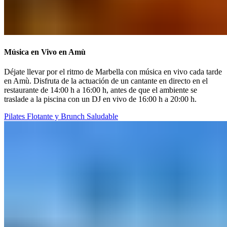
Música en Vivo en Amù​​​​‌ ‍ ​‍​‍‌‍ ‌ ​‍‌‍‍‌‌‍‌ ‌‍‍‌‌‍ ‍​‍​‍​ ‍‍​‍​‍‌ ​ ‌‍​‌‌‍ ‍‌‍‍‌‌ ‌​‌ ‍‌​‍ ‍‌‍‍‌‌‍ ​‍​‍​‍ ​​‍​‍‌‍‍​‌ ​‍‌‍‌‌‌‍‌‍​‍​‍​ ‍‍​‍​‍‌‍‍​‌ ‌​‌ ‌​‌ ​​‌ ​ ​ ‍‍​‍ ​‍ ‌‍ ​​‍ ‌‌‍​‌‌‍ ‍‌‍‌​​‍ ‌‌ ​‍​‍ ‌‌‍‍​‌‍ ‌ ‌​‌‍‌‌‌‍ ​‌ ​ ​‍ ‌‌ ​ ‌ ‌​‌ ‌‌‌‍‌​‌‍‍‌‌‍ ​‍ ‍‌ ‌‍‌‍‌‌‌ ​‍‌‍​ ‌‍‌‌‌‍ ​​‍ ‍‌‍​‌‌ ​​‌ ​​​‍ ‌‍‍‌‌‍ ‍‌ ‌​‌‍‌‌‌‍ ‍‌ ‌​​‍ ‌‍‌‌‌‍‌​‌‍‍‌‌ ‌​​‍ ‌‍ ‌‌‍ ‌‍‌​‌‍‌‌​ ‌‌ ​​‌ ​‍‌‍‌‌‌ ​ ‌‍‌‌‌‍ ‍‌ ‌​‌‍​‌‌ ‌​‌‍‍‌‌‍ ‌‍ ‍​ ‍ ‌‍‍‌‌‍‌​​ ‌​ ‌​​ ​​‌‍​ ‌‍​ ​ ‌​‌‍​‌​ ‌‍​ ‌‍​‍ ‌‌‍​ ​ ‌‌​ ‌ ​ ‍‌​‍ ‌​ ‌​‌‍​‌‌‍​‌​ ​‌​‍ ‌‌‍​‌‌‍‌‍‌‍​‌​ ​ ​‍ ‌‌‍‌‌​ ‌ ​ ‌‌‌‍​ ‌‍​‍‌‍​‍​ ‌‌​ ‌‍‌‍‌​​ ​ ‌‍‌‌‌‍‌​​ ‍ ‌ ‌​‌ ‍‌‌ ​​‌‍‌‌​ ‌‌‍‍​‌‍ ‌ ‌​‌‍‌‌‌‍ ​‌‌‌​‌‍‍​‌‍‍‌‌‍ ‍‌‍‌ ‌‌‌​‌‍ ‌​‌​‌‍ ​ ‍ ‌ ​​‌‍​‌‌ ‌​‌‍‍​​ ‌‌ ‌​‌‍‍‌‌ ‌​‌‍ ​‌‍‌‌​ ‌‍​‍‌‍​‌‌ ​ ‌‍‌‌‌‌‌‌‌ ​‍‌‍ ​​ ‌‌‍‍​‌ ‌​‌ ‌​‌ ​​‌ ​ ​‍‌‌​ ​ ‌​​‌​‍‌‌​ ​‍‌​‌‍​‍‌‌​ ​‍‌​‌‍‌‍ ​​‍ ‌‌‍​‌‌‍ ‍‌‍‌​​‍ ‌‌ ​‍​‍ ‌‌‍‍​‌‍ ‌ ‌​‌‍‌‌‌‍ ​‌ ​ ​‍ ‌‌ ​ ‌ ‌​‌ ‌‌‌‍‌​‌‍‍‌‌‍ ​‍ ‍‌ ‌‍‌‍‌‌‌ ​‍‌‍​ ‌‍‌‌‌‍ ​​‍ ‍‌‍​‌‌ ​​‌ ​​​‍‌‍‌‍‍‌‌‍‌​​ ‌​ ‌​​ ​​‌‍​ ‌‍​ ​ ‌​‌‍​‌​ ‌‍​ ‌‍​‍ ‌‌‍​ ​ ‌‌​ ‌ ​ ‍‌​‍ ‌​ ‌​‌‍​‌‌‍​‌​ ​‌​‍ ‌‌‍​‌‌‍‌‍‌‍​‌​ ​ ​‍ ‌‌‍‌‌​ ‌ ​ ‌‌‌‍​ ‌‍​‍‌‍​‍​ ‌‌​ ‌‍‌‍‌​​ ​ ‌‍‌‌‌‍‌​​‍‌‍‌ ‌​‌ ‍‌‌ ​​‌‍‌‌​ ‌‌‍‍​‌‍ ‌ ‌​‌‍‌‌‌‍ ​‌‌‌​‌‍‍​‌‍‍‌‌‍ ‍‌‍‌ ‌‌‌​‌‍ ‌​‌​‌‍ ​‍‌‍‌ ​​‌‍​‌‌ ‌​‌‍‍​​ ‌‌ ‌​‌‍‍‌‌ ‌​‌‍ ​‌‍‌‌​‍‌‍‌ ​​‌‍‌‌‌ ​‍‌ ​ ‌ ​​‌‍‌‌‌‍​ ‌ ‌​‌‍‍‌‌ ‌‍‌‍‌‌​ ‌‌ ​​‌ ‌‌‌‍​‍‌‍ ​‌‍‍‌‌ ​ ‌‍‍​‌‍‌‌‌‍‌​​‍​‍‌ ‌
Déjate llevar por el ritmo de Marbella con música en vivo cada tarde
en Amù. Disfruta de la actuación de un cantante en directo en el
restaurante de 14:00 h a 16:00 h, antes de que el ambiente se
traslade a la piscina con un DJ en vivo de 16:00 h a 20:00 h.​​​​‌ ‍ ​‍​‍‌‍ ‌ ​‍‌‍‍‌‌‍‌ ‌‍‍‌‌‍ ‍​‍​‍​ ‍‍​‍​‍‌ ​ ‌‍​‌‌‍ ‍‌‍‍‌‌ ‌​‌ ‍‌​‍ ‍‌‍‍‌‌‍ ​‍​‍​‍ ​​‍​‍‌‍‍​‌ ​‍‌‍‌‌‌‍‌‍​‍​‍​ ‍‍​‍​‍‌‍‍​‌ ‌​‌ ‌​‌ ​​‌ ​ ​ ‍‍​‍ ​‍ ‌‍ ​​‍ ‌‌‍​‌‌‍ ‍‌‍‌​​‍ ‌‌ ​‍​‍ ‌‌‍‍​‌‍ ‌ ‌​‌‍‌‌‌‍ ​‌ ​ ​‍ ‌‌ ​ ‌ ‌​‌ ‌‌‌‍‌​‌‍‍‌‌‍ ​‍ ‍‌ ‌‍‌‍‌‌‌ ​‍‌‍​ ‌‍‌‌‌‍ ​​‍ ‍‌‍​‌‌ ​​‌ ​​​‍ ‌‍‍‌‌‍ ‍‌ ‌​‌‍‌‌‌‍ ‍‌ ‌​​‍ ‌‍‌‌‌‍‌​‌‍‍‌‌ ‌​​‍ ‌‍ ‌‌‍ ‌‍‌​‌‍‌‌​ ‌‌ ​​‌ ​‍‌‍‌‌‌ ​ ‌‍‌‌‌‍ ‍‌ ‌​‌‍​‌‌ ‌​‌‍‍‌‌‍ ‌‍ ‍​ ‍ ‌‍‍‌‌‍‌​​ ‌​ ‌​​ ​​‌‍​ ‌‍​ ​ ‌​‌‍​‌​ ‌‍​ ‌‍​‍ ‌‌‍​ ​ ‌‌​ ‌ ​ ‍‌​‍ ‌​ ‌​‌‍​‌‌‍​‌​ ​‌​‍ ‌‌‍​‌‌‍‌‍‌‍​‌​ ​ ​‍ ‌‌‍‌‌​ ‌ ​ ‌‌‌‍​ ‌‍​‍‌‍​‍​ ‌‌​ ‌‍‌‍‌​​ ​ ‌‍‌‌‌‍‌​​ ‍ ‌ ‌​‌ ‍‌‌ ​​‌‍‌‌​ ‌‌‍‍​‌‍ ‌ ‌​‌‍‌‌‌‍ ​‌‌‌​‌‍‍​‌‍‍‌‌‍ ‍‌‍‌ ‌‌‌​‌‍ ‌​‌​‌‍ ​ ‍ ‌ ​​‌‍​‌‌ ‌​‌‍‍​​ ‌‌‍‌‌‌ ‍​‌ ‌​‌ ​‍‌‍​‌‌‍​ ‌ ‌​​ ‌‍​‍‌‍​‌‌ ​ ‌‍‌‌‌‌‌‌‌ ​‍‌‍ ​​ ‌‌‍‍​‌ ‌​‌ ‌​‌ ​​‌ ​ ​‍‌‌​ ​ ‌​​‌​‍‌‌​ ​‍‌​‌‍​‍‌‌​ ​‍‌​‌‍‌‍ ​​‍ ‌‌‍​‌‌‍ ‍‌‍‌​​‍ ‌‌ ​‍​‍ ‌‌‍‍​‌‍ ‌ ‌​‌‍‌‌‌‍ ​‌ ​ ​‍ ‌‌ ​ ‌ ‌​‌ ‌‌‌‍‌​‌‍‍‌‌‍ ​‍ ‍‌ ‌‍‌‍‌‌‌ ​‍‌‍​ ‌‍‌‌‌‍ ​​‍ ‍‌‍​‌‌ ​​‌ ​​​‍‌‍‌‍‍‌‌‍‌​​ ‌​ ‌​​ ​​‌‍​ ‌‍​ ​ ‌​‌‍​‌​ ‌‍​ ‌‍​‍ ‌‌‍​ ​ ‌‌​ ‌ ​ ‍‌​‍ ‌​ ‌​‌‍​‌‌‍​‌​ ​‌​‍ ‌‌‍​‌‌‍‌‍‌‍​‌​ ​ ​‍ ‌‌‍‌‌​ ‌ ​ ‌‌‌‍​ ‌‍​‍‌‍​‍​ ‌‌​ ‌‍‌‍‌​​ ​ ‌‍‌‌‌‍‌​​‍‌‍‌ ‌​‌ ‍‌‌ ​​‌‍‌‌​ ‌‌‍‍​‌‍ ‌ ‌​‌‍‌‌‌‍ ​‌‌‌​‌‍‍​‌‍‍‌‌‍ ‍‌‍‌ ‌‌‌​‌‍ ‌​‌​‌‍ ​‍‌‍‌ ​​‌‍​‌‌ ‌​‌‍‍​​ ‌‌‍‌‌‌ ‍​‌ ‌​‌ ​‍‌‍​‌‌‍​ ‌ ‌​​‍‌‍‌ ​​‌‍‌‌‌ ​‍‌ ​ ‌ ​​‌‍‌‌‌‍​ ‌ ‌​‌‍‍‌‌ ‌‍‌‍‌‌​ ‌‌ ​​‌ ‌‌‌‍​‍‌‍ ​‌‍‍‌‌ ​ ‌‍‍​‌‍‌‌‌‍‌​​‍​‍‌ ‌
Pilates Flotante y Brunch Saludable​​​​‌ ‍ ​‍​‍‌‍ ‌ ​‍‌‍‍‌‌‍‌ ‌‍‍‌‌‍ ‍​‍​‍​ ‍‍​‍​‍‌ ​ ‌‍​‌‌‍ ‍‌‍‍‌‌ ‌​‌ ‍‌​‍ ‍‌‍‍‌‌‍ ​‍​‍​‍ ​​‍​‍‌‍‍​‌ ​‍‌‍‌‌‌‍‌‍​‍​‍​ ‍‍​‍​‍‌‍‍​‌ ‌​‌ ‌​‌ ​​‌ ​ ​ ‍‍​‍ ​‍ ‌‍ ​​‍ ‌‌‍​‌‌‍ ‍‌‍‌​​‍ ‌‌ ​‍​‍ ‌‌‍‍​‌‍ ‌ ‌​‌‍‌‌‌‍ ​‌ ​ ​‍ ‌‌ ​ ‌ ‌​‌ ‌‌‌‍‌​‌‍‍‌‌‍ ​‍ ‍‌ ‌‍‌‍‌‌‌ ​‍‌‍​ ‌‍‌‌‌‍ ​​‍ ‍‌‍​‌‌ ​​‌ ​​​‍ ‌‍‍‌‌‍ ‍‌ ‌​‌‍‌‌‌‍ ‍‌ ‌​​‍ ‌‍‌‌‌‍‌​‌‍‍‌‌ ‌​​‍ ‌‍ ‌‌‍ ‌‍‌​‌‍‌‌​ ‌‌ ​​‌ ​‍‌‍‌‌‌ ​ ‌‍‌‌‌‍ ‍‌ ‌​‌‍​‌‌ ‌​‌‍‍‌‌‍ ‌‍ ‍​ ‍ ‌‍‍‌‌‍‌​​ ‌​ ‌‌​ ‌​‌‍‌‍‌‍​ ​ ‍​​ ‌​​ ​ ​ ‌ ​‍ ‌​ ‌‍​ ‌‍‌‍​‌‌‍​ ​‍ ‌​ ‌​‌‍​‌​ ‍​​ ‌​​‍ ‌​ ‍‌​ ​ ​ ​‍​ ‌‍​‍ ‌​ ‌‌‌‍​‍​ ‌‍​ ​‍​ ‌‌‌‍‌‌​ ​ ‌‍​‍‌‍‌‍‌‍​‌‌‍‌​‌‍​‌​ ‍ ‌ ‌​‌ ‍‌‌ ​​‌‍‌‌​ ‌‌‍‍​‌‍ ‌ ‌​‌‍‌‌‌‍ ​‌‌‌​‌‍‍​‌‍‍‌‌‍ ‍‌‍‌ ‌‌‌​‌‍ ‌​‌​‌‍ ​ ‍ ‌ ​​‌‍​‌‌ ‌​‌‍‍​​ ‌‌ ‌​‌‍‍‌‌ ‌​‌‍ ​‌‍‌‌​ ‌‍​‍‌‍​‌‌ ​ ‌‍‌‌‌‌‌‌‌ ​‍‌‍ ​​ ‌‌‍‍​‌ ‌​‌ ‌​‌ ​​‌ ​ ​‍‌‌​ ​ ‌​​‌​‍‌‌​ ​‍‌​‌‍​‍‌‌​ ​‍‌​‌‍‌‍ ​​‍ ‌‌‍​‌‌‍ ‍‌‍‌​​‍ ‌‌ ​‍​‍ ‌‌‍‍​‌‍ ‌ ‌​‌‍‌‌‌‍ ​‌ ​ ​‍ ‌‌ ​ ‌ ‌​‌ ‌‌‌‍‌​‌‍‍‌‌‍ ​‍ ‍‌ ‌‍‌‍‌‌‌ ​‍‌‍​ ‌‍‌‌‌‍ ​​‍ ‍‌‍​‌‌ ​​‌ ​​​‍‌‍‌‍‍‌‌‍‌​​ ‌​ ‌‌​ ‌​‌‍‌‍‌‍​ ​ ‍​​ ‌​​ ​ ​ ‌ ​‍ ‌​ ‌‍​ ‌‍‌‍​‌‌‍​ ​‍ ‌​ ‌​‌‍​‌​ ‍​​ ‌​​‍ ‌​ ‍‌​ ​ ​ ​‍​ ‌‍​‍ ‌​ ‌‌‌‍​‍​ ‌‍​ ​‍​ ‌‌‌‍‌‌​ ​ ‌‍​‍‌‍‌‍‌‍​‌‌‍‌​‌‍​‌​‍‌‍‌ ‌​‌ ‍‌‌ ​​‌‍‌‌​ ‌‌‍‍​‌‍ ‌ ‌​‌‍‌‌‌‍ ​‌‌‌​‌‍‍​‌‍‍‌‌‍ ‍‌‍‌ ‌‌‌​‌‍ ‌​‌​‌‍ ​‍‌‍‌ ​​‌‍​‌‌ ‌​‌‍‍​​ ‌‌ ‌​‌‍‍‌‌ ‌​‌‍ ​‌‍‌‌​‍‌‍‌ ​​‌‍‌‌‌ ​‍‌ ​ ‌ ​​‌‍‌‌‌‍​ ‌ ‌​‌‍‍‌‌ ‌‍‌‍‌‌​ ‌‌ ​​‌ ‌‌‌‍​‍‌‍ ​‌‍‍‌‌ ​ ‌‍‍​‌‍‌‌‌‍‌​​‍​‍‌ ‌