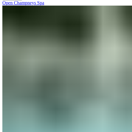
Open Champneys Spa​​​​‌ ‍ ​‍​‍‌‍ ‌ ​‍‌‍‍‌‌‍‌ ‌‍‍‌‌‍ ‍​‍​‍​ ‍‍​‍​‍‌ ​ ‌‍​‌‌‍ ‍‌‍‍‌‌ ‌​‌ ‍‌​‍ ‍‌‍‍‌‌‍ ​‍​‍​‍ ​​‍​‍‌‍‍​‌ ​‍‌‍‌‌‌‍‌‍​‍​‍​ ‍‍​‍​‍‌‍‍​‌ ‌​‌ ‌​‌ ​​‌ ​ ​ ‍‍​‍ ​‍ ‌‍ ​​‍ ‌‌‍​‌‌‍ ‍‌‍‌​​‍ ‌‌ ​‍​‍ ‌‌‍‍​‌‍ ‌ ‌​‌‍‌‌‌‍ ​‌ ​ ​‍ ‌‌ ​ ‌ ‌​‌ ‌‌‌‍‌​‌‍‍‌‌‍ ​‍ ‍‌ ‌‍‌‍‌‌‌ ​‍‌‍​ ‌‍‌‌‌‍ ​​‍ ‍‌‍​‌‌ ​​‌ ​​​‍ ‌‍‍‌‌‍ ‍‌ ‌​‌‍‌‌‌‍ ‍‌ ‌​​‍ ‌‍‌‌‌‍‌​‌‍‍‌‌ ‌​​‍ ‌‍ ‌‌‍ ‌‍‌​‌‍‌‌​ ‌‌ ​​‌ ​‍‌‍‌‌‌ ​ ‌‍‌‌‌‍ ‍‌ ‌​‌‍​‌‌ ‌​‌‍‍‌‌‍ ‌‍ ‍​ ‍ ‌‍‍‌‌‍‌​​ ‌​ ​​‌‍​‍​ ‌ ‌‍‌​​ ​‌‌‍​‌‌‍​‍​ ‌‍​‍ ‌​ ‌ ​ ​‍​ ‍‌​ ​‍​‍ ‌​ ‌​‌‍‌‍‌‍​ ​ ‌​​‍ ‌‌‍​‌‌‍‌​‌‍​‍‌‍​ ​‍ ‌‌‍​‍​ ​​‌‍‌​​ ‌ ‌‍‌‍​ ​‌​ ‌​​ ​ ​ ‍​​ ‌‌​ ​‍‌‍‌‌​ ‍ ‌ ‌​‌ ‍‌‌ ​​‌‍‌‌​ ‌‌‍‍​‌‍ ‌ ‌​‌‍‌‌‌‍ ​‌‌​ ‌‍‍‌‌ ‌​‌‍‌‌‌​‍​‌‍ ‌‍ ‌‌‍‌‌‌‌​​‌‍​‌‌‍‌ ‌‍‌‌​ ‍ ‌ ​​‌‍​‌‌ ‌​‌‍‍​​ ‌‌ ​​‌‍​‌‌‍‌ ‌‍‌‌‌​​‍‌ ‌‌‌‍‍‌‌‍ ​‌‍‌​‌‍‌‌‌ ​‍​‍‌‌​ ‌‌‌​​‍‌‌ ‌‍‍ ‌‍‌‌‌ ‍‌​‍‌‌​ ​ ‌​‌​​‍‌‌​ ​ ‌​‌​​‍‌‌​ ​‍​ ​‍​ ‌‌‌‍​ ‌‍‌‍​ ‌​‌‍‌‌​ ‍‌​ ‍‌​ ‌​​ ​‌​ ‌‌​ ‌ ​ ​‍​‍‌‌​ ​‍​ ​‍​‍‌‌​ ‌‌‌​‌​​‍ ‍‌‍​ ‌‍ ‌‍ ‍‌ ‌​‌‍‌‌‌‍ ‍‌ ‌​​‍‌‌​ ‌‌‌​​‍‌‌ ‌‍‍ ‌‍‌‌‌ ‍‌​‍‌‌​ ​ ‌​‌​​‍‌‌​ ​ ‌​‌​​‍‌‌​ ​‍​ ​‍​ ‌‌‌‍‌‍​ ​‌‌‍​ ​ ‍​​ ‌​​ ‌ ​ ​‌​ ‍‌​ ‍​​ ‌​​ ‌ ​‍‌‌​ ​‍​ ​‍​‍‌‌​ ‌‌‌​‌​​‍ ‍‌ ‌​‌‍‍‌‌ ‌​‌‍ ​‌‍‌‌​ ‌‍​‍‌‍​‌‌ ​ ‌‍‌‌‌‌‌‌‌ ​‍‌‍ ​​ ‌‌‍‍​‌ ‌​‌ ‌​‌ ​​‌ ​ ​‍‌‌​ ​ ‌​​‌​‍‌‌​ ​‍‌​‌‍​‍‌‌​ ​‍‌​‌‍‌‍ ​​‍ ‌‌‍​‌‌‍ ‍‌‍‌​​‍ ‌‌ ​‍​‍ ‌‌‍‍​‌‍ ‌ ‌​‌‍‌‌‌‍ ​‌ ​ ​‍ ‌‌ ​ ‌ ‌​‌ ‌‌‌‍‌​‌‍‍‌‌‍ ​‍ ‍‌ ‌‍‌‍‌‌‌ ​‍‌‍​ ‌‍‌‌‌‍ ​​‍ ‍‌‍​‌‌ ​​‌ ​​​‍‌‍‌‍‍‌‌‍‌​​ ‌​ ​​‌‍​‍​ ‌ ‌‍‌​​ ​‌‌‍​‌‌‍​‍​ ‌‍​‍ ‌​ ‌ ​ ​‍​ ‍‌​ ​‍​‍ ‌​ ‌​‌‍‌‍‌‍​ ​ ‌​​‍ ‌‌‍​‌‌‍‌​‌‍​‍‌‍​ ​‍ ‌‌‍​‍​ ​​‌‍‌​​ ‌ ‌‍‌‍​ ​‌​ ‌​​ ​ ​ ‍​​ ‌‌​ ​‍‌‍‌‌​‍‌‍‌ ‌​‌ ‍‌‌ ​​‌‍‌‌​ ‌‌‍‍​‌‍ ‌ ‌​‌‍‌‌‌‍ ​‌‌​ ‌‍‍‌‌ ‌​‌‍‌‌‌​‍​‌‍ ‌‍ ‌‌‍‌‌‌‌​​‌‍​‌‌‍‌ ‌‍‌‌​‍‌‍‌ ​​‌‍​‌‌ ‌​‌‍‍​​ ‌‌ ​​‌‍​‌‌‍‌ ‌‍‌‌‌​​‍‌ ‌‌‌‍‍‌‌‍ ​‌‍‌​‌‍‌‌‌ ​‍​‍‌‌​ ‌‌‌​​‍‌‌ ‌‍‍ ‌‍‌‌‌ ‍‌​‍‌‌​ ​ ‌​‌​​‍‌‌​ ​ ‌​‌​​‍‌‌​ ​‍​ ​‍​ ‌‌‌‍​ ‌‍‌‍​ ‌​‌‍‌‌​ ‍‌​ ‍‌​ ‌​​ ​‌​ ‌‌​ ‌ ​ ​‍​‍‌‌​ ​‍​ ​‍​‍‌‌​ ‌‌‌​‌​​‍ ‍‌‍​ ‌‍ ‌‍ ‍‌ ‌​‌‍‌‌‌‍ ‍‌ ‌​​‍‌‌​ ‌‌‌​​‍‌‌ ‌‍‍ ‌‍‌‌‌ ‍‌​‍‌‌​ ​ ‌​‌​​‍‌‌​ ​ ‌​‌​​‍‌‌​ ​‍​ ​‍​ ‌‌‌‍‌‍​ ​‌‌‍​ ​ ‍​​ ‌​​ ‌ ​ ​‌​ ‍‌​ ‍​​ ‌​​ ‌ ​‍‌‌​ ​‍​ ​‍​‍‌‌​ ‌‌‌​‌​​‍ ‍‌ ‌​‌‍‍‌‌ ‌​‌‍ ​‌‍‌‌​‍‌‍‌ ​​‌‍‌‌‌ ​‍‌ ​ ‌ ​​‌‍‌‌‌‍​ ‌ ‌​‌‍‍‌‌ ‌‍‌‍‌‌​ ‌‌ ​​‌ ‌‌‌‍​‍‌‍ ​‌‍‍‌‌ ​ ‌‍‍​‌‍‌‌‌‍‌​​‍​‍‌ ‌