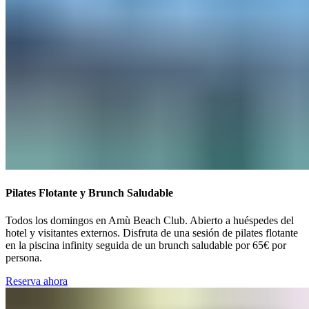
Pilates Flotante y Brunch Saludable​​​​‌ ‍ ​‍​‍‌‍ ‌ ​‍‌‍‍‌‌‍‌ ‌‍‍‌‌‍ ‍​‍​‍​ ‍‍​‍​‍‌ ​ ‌‍​‌‌‍ ‍‌‍‍‌‌ ‌​‌ ‍‌​‍ ‍‌‍‍‌‌‍ ​‍​‍​‍ ​​‍​‍‌‍‍​‌ ​‍‌‍‌‌‌‍‌‍​‍​‍​ ‍‍​‍​‍‌‍‍​‌ ‌​‌ ‌​‌ ​​‌ ​ ​ ‍‍​‍ ​‍ ‌‍ ​​‍ ‌‌‍​‌‌‍ ‍‌‍‌​​‍ ‌‌ ​‍​‍ ‌‌‍‍​‌‍ ‌ ‌​‌‍‌‌‌‍ ​‌ ​ ​‍ ‌‌ ​ ‌ ‌​‌ ‌‌‌‍‌​‌‍‍‌‌‍ ​‍ ‍‌ ‌‍‌‍‌‌‌ ​‍‌‍​ ‌‍‌‌‌‍ ​​‍ ‍‌‍​‌‌ ​​‌ ​​​‍ ‌‍‍‌‌‍ ‍‌ ‌​‌‍‌‌‌‍ ‍‌ ‌​​‍ ‌‍‌‌‌‍‌​‌‍‍‌‌ ‌​​‍ ‌‍ ‌‌‍ ‌‍‌​‌‍‌‌​ ‌‌ ​​‌ ​‍‌‍‌‌‌ ​ ‌‍‌‌‌‍ ‍‌ ‌​‌‍​‌‌ ‌​‌‍‍‌‌‍ ‌‍ ‍​ ‍ ‌‍‍‌‌‍‌​​ ‌​ ‌‌​ ‌​‌‍‌‍‌‍​ ​ ‍​​ ‌​​ ​ ​ ‌ ​‍ ‌​ ‌‍​ ‌‍‌‍​‌‌‍​ ​‍ ‌​ ‌​‌‍​‌​ ‍​​ ‌​​‍ ‌​ ‍‌​ ​ ​ ​‍​ ‌‍​‍ ‌​ ‌‌‌‍​‍​ ‌‍​ ​‍​ ‌‌‌‍‌‌​ ​ ‌‍​‍‌‍‌‍‌‍​‌‌‍‌​‌‍​‌​ ‍ ‌ ‌​‌ ‍‌‌ ​​‌‍‌‌​ ‌‌‍‍​‌‍ ‌ ‌​‌‍‌‌‌‍ ​‌‌‌​‌‍‍​‌‍‍‌‌‍ ‍‌‍‌ ‌‌‌​‌‍ ‌​‌​‌‍ ​ ‍ ‌ ​​‌‍​‌‌ ‌​‌‍‍​​ ‌‌ ‌​‌‍‍‌‌ ‌​‌‍ ​‌‍‌‌​ ‌‍​‍‌‍​‌‌ ​ ‌‍‌‌‌‌‌‌‌ ​‍‌‍ ​​ ‌‌‍‍​‌ ‌​‌ ‌​‌ ​​‌ ​ ​‍‌‌​ ​ ‌​​‌​‍‌‌​ ​‍‌​‌‍​‍‌‌​ ​‍‌​‌‍‌‍ ​​‍ ‌‌‍​‌‌‍ ‍‌‍‌​​‍ ‌‌ ​‍​‍ ‌‌‍‍​‌‍ ‌ ‌​‌‍‌‌‌‍ ​‌ ​ ​‍ ‌‌ ​ ‌ ‌​‌ ‌‌‌‍‌​‌‍‍‌‌‍ ​‍ ‍‌ ‌‍‌‍‌‌‌ ​‍‌‍​ ‌‍‌‌‌‍ ​​‍ ‍‌‍​‌‌ ​​‌ ​​​‍‌‍‌‍‍‌‌‍‌​​ ‌​ ‌‌​ ‌​‌‍‌‍‌‍​ ​ ‍​​ ‌​​ ​ ​ ‌ ​‍ ‌​ ‌‍​ ‌‍‌‍​‌‌‍​ ​‍ ‌​ ‌​‌‍​‌​ ‍​​ ‌​​‍ ‌​ ‍‌​ ​ ​ ​‍​ ‌‍​‍ ‌​ ‌‌‌‍​‍​ ‌‍​ ​‍​ ‌‌‌‍‌‌​ ​ ‌‍​‍‌‍‌‍‌‍​‌‌‍‌​‌‍​‌​‍‌‍‌ ‌​‌ ‍‌‌ ​​‌‍‌‌​ ‌‌‍‍​‌‍ ‌ ‌​‌‍‌‌‌‍ ​‌‌‌​‌‍‍​‌‍‍‌‌‍ ‍‌‍‌ ‌‌‌​‌‍ ‌​‌​‌‍ ​‍‌‍‌ ​​‌‍​‌‌ ‌​‌‍‍​​ ‌‌ ‌​‌‍‍‌‌ ‌​‌‍ ​‌‍‌‌​‍‌‍‌ ​​‌‍‌‌‌ ​‍‌ ​ ‌ ​​‌‍‌‌‌‍​ ‌ ‌​‌‍‍‌‌ ‌‍‌‍‌‌​ ‌‌ ​​‌ ‌‌‌‍​‍‌‍ ​‌‍‍‌‌ ​ ‌‍‍​‌‍‌‌‌‍‌​​‍​‍‌ ‌
Todos los domingos en Amù Beach Club. Abierto a huéspedes del
hotel y visitantes externos. Disfruta de una sesión de pilates flotante
en la piscina infinity seguida de un brunch saludable por 65€ por
persona.​​​​‌ ‍ ​‍​‍‌‍ ‌ ​‍‌‍‍‌‌‍‌ ‌‍‍‌‌‍ ‍​‍​‍​ ‍‍​‍​‍‌ ​ ‌‍​‌‌‍ ‍‌‍‍‌‌ ‌​‌ ‍‌​‍ ‍‌‍‍‌‌‍ ​‍​‍​‍ ​​‍​‍‌‍‍​‌ ​‍‌‍‌‌‌‍‌‍​‍​‍​ ‍‍​‍​‍‌‍‍​‌ ‌​‌ ‌​‌ ​​‌ ​ ​ ‍‍​‍ ​‍ ‌‍ ​​‍ ‌‌‍​‌‌‍ ‍‌‍‌​​‍ ‌‌ ​‍​‍ ‌‌‍‍​‌‍ ‌ ‌​‌‍‌‌‌‍ ​‌ ​ ​‍ ‌‌ ​ ‌ ‌​‌ ‌‌‌‍‌​‌‍‍‌‌‍ ​‍ ‍‌ ‌‍‌‍‌‌‌ ​‍‌‍​ ‌‍‌‌‌‍ ​​‍ ‍‌‍​‌‌ ​​‌ ​​​‍ ‌‍‍‌‌‍ ‍‌ ‌​‌‍‌‌‌‍ ‍‌ ‌​​‍ ‌‍‌‌‌‍‌​‌‍‍‌‌ ‌​​‍ ‌‍ ‌‌‍ ‌‍‌​‌‍‌‌​ ‌‌ ​​‌ ​‍‌‍‌‌‌ ​ ‌‍‌‌‌‍ ‍‌ ‌​‌‍​‌‌ ‌​‌‍‍‌‌‍ ‌‍ ‍​ ‍ ‌‍‍‌‌‍‌​​ ‌​ ‌‌​ ‌​‌‍‌‍‌‍​ ​ ‍​​ ‌​​ ​ ​ ‌ ​‍ ‌​ ‌‍​ ‌‍‌‍​‌‌‍​ ​‍ ‌​ ‌​‌‍​‌​ ‍​​ ‌​​‍ ‌​ ‍‌​ ​ ​ ​‍​ ‌‍​‍ ‌​ ‌‌‌‍​‍​ ‌‍​ ​‍​ ‌‌‌‍‌‌​ ​ ‌‍​‍‌‍‌‍‌‍​‌‌‍‌​‌‍​‌​ ‍ ‌ ‌​‌ ‍‌‌ ​​‌‍‌‌​ ‌‌‍‍​‌‍ ‌ ‌​‌‍‌‌‌‍ ​‌‌‌​‌‍‍​‌‍‍‌‌‍ ‍‌‍‌ ‌‌‌​‌‍ ‌​‌​‌‍ ​ ‍ ‌ ​​‌‍​‌‌ ‌​‌‍‍​​ ‌‌‍‌‌‌ ‍​‌ ‌​‌ ​‍‌‍​‌‌‍​ ‌ ‌​​ ‌‍​‍‌‍​‌‌ ​ ‌‍‌‌‌‌‌‌‌ ​‍‌‍ ​​ ‌‌‍‍​‌ ‌​‌ ‌​‌ ​​‌ ​ ​‍‌‌​ ​ ‌​​‌​‍‌‌​ ​‍‌​‌‍​‍‌‌​ ​‍‌​‌‍‌‍ ​​‍ ‌‌‍​‌‌‍ ‍‌‍‌​​‍ ‌‌ ​‍​‍ ‌‌‍‍​‌‍ ‌ ‌​‌‍‌‌‌‍ ​‌ ​ ​‍ ‌‌ ​ ‌ ‌​‌ ‌‌‌‍‌​‌‍‍‌‌‍ ​‍ ‍‌ ‌‍‌‍‌‌‌ ​‍‌‍​ ‌‍‌‌‌‍ ​​‍ ‍‌‍​‌‌ ​​‌ ​​​‍‌‍‌‍‍‌‌‍‌​​ ‌​ ‌‌​ ‌​‌‍‌‍‌‍​ ​ ‍​​ ‌​​ ​ ​ ‌ ​‍ ‌​ ‌‍​ ‌‍‌‍​‌‌‍​ ​‍ ‌​ ‌​‌‍​‌​ ‍​​ ‌​​‍ ‌​ ‍‌​ ​ ​ ​‍​ ‌‍​‍ ‌​ ‌‌‌‍​‍​ ‌‍​ ​‍​ ‌‌‌‍‌‌​ ​ ‌‍​‍‌‍‌‍‌‍​‌‌‍‌​‌‍​‌​‍‌‍‌ ‌​‌ ‍‌‌ ​​‌‍‌‌​ ‌‌‍‍​‌‍ ‌ ‌​‌‍‌‌‌‍ ​‌‌‌​‌‍‍​‌‍‍‌‌‍ ‍‌‍‌ ‌‌‌​‌‍ ‌​‌​‌‍ ​‍‌‍‌ ​​‌‍​‌‌ ‌​‌‍‍​​ ‌‌‍‌‌‌ ‍​‌ ‌​‌ ​‍‌‍​‌‌‍​ ‌ ‌​​‍‌‍‌ ​​‌‍‌‌‌ ​‍‌ ​ ‌ ​​‌‍‌‌‌‍​ ‌ ‌​‌‍‍‌‌ ‌‍‌‍‌‌​ ‌‌ ​​‌ ‌‌‌‍​‍‌‍ ​‌‍‍‌‌ ​ ‌‍‍​‌‍‌‌‌‍‌​​‍​‍‌ ‌
Reserva ahora​​​​‌ ‍ ​‍​‍‌‍ ‌ ​‍‌‍‍‌‌‍‌ ‌‍‍‌‌‍ ‍​‍​‍​ ‍‍​‍​‍‌ ​ ‌‍​‌‌‍ ‍‌‍‍‌‌ ‌​‌ ‍‌​‍ ‍‌‍‍‌‌‍ ​‍​‍​‍ ​​‍​‍‌‍‍​‌ ​‍‌‍‌‌‌‍‌‍​‍​‍​ ‍‍​‍​‍‌‍‍​‌ ‌​‌ ‌​‌ ​​‌ ​ ​ ‍‍​‍ ​‍ ‌‍ ​​‍ ‌‌‍​‌‌‍ ‍‌‍‌​​‍ ‌‌ ​‍​‍ ‌‌‍‍​‌‍ ‌ ‌​‌‍‌‌‌‍ ​‌ ​ ​‍ ‌‌ ​ ‌ ‌​‌ ‌‌‌‍‌​‌‍‍‌‌‍ ​‍ ‍‌ ‌‍‌‍‌‌‌ ​‍‌‍​ ‌‍‌‌‌‍ ​​‍ ‍‌‍​‌‌ ​​‌ ​​​‍ ‌‍‍‌‌‍ ‍‌ ‌​‌‍‌‌‌‍ ‍‌ ‌​​‍ ‌‍‌‌‌‍‌​‌‍‍‌‌ ‌​​‍ ‌‍ ‌‌‍ ‌‍‌​‌‍‌‌​ ‌‌ ​​‌ ​‍‌‍‌‌‌ ​ ‌‍‌‌‌‍ ‍‌ ‌​‌‍​‌‌ ‌​‌‍‍‌‌‍ ‌‍ ‍​ ‍ ‌‍‍‌‌‍‌​​ ‌​ ‌‌​ ‌​‌‍‌‍‌‍​ ​ ‍​​ ‌​​ ​ ​ ‌ ​‍ ‌​ ‌‍​ ‌‍‌‍​‌‌‍​ ​‍ ‌​ ‌​‌‍​‌​ ‍​​ ‌​​‍ ‌​ ‍‌​ ​ ​ ​‍​ ‌‍​‍ ‌​ ‌‌‌‍​‍​ ‌‍​ ​‍​ ‌‌‌‍‌‌​ ​ ‌‍​‍‌‍‌‍‌‍​‌‌‍‌​‌‍​‌​ ‍ ‌ ‌​‌ ‍‌‌ ​​‌‍‌‌​ ‌‌‍‍​‌‍ ‌ ‌​‌‍‌‌‌‍ ​‌‌‌​‌‍‍​‌‍‍‌‌‍ ‍‌‍‌ ‌‌‌​‌‍ ‌​‌​‌‍ ​ ‍ ‌ ​​‌‍​‌‌ ‌​‌‍‍​​ ‌‌‍​ ‌ ‌​‌‍​‌​‍ ‍‌‍ ​‌‍​‌‌‍​‍‌‍‌‌‌‍ ​​ ‌‍​‍‌‍​‌‌ ​ ‌‍‌‌‌‌‌‌‌ ​‍‌‍ ​​ ‌‌‍‍​‌ ‌​‌ ‌​‌ ​​‌ ​ ​‍‌‌​ ​ ‌​​‌​‍‌‌​ ​‍‌​‌‍​‍‌‌​ ​‍‌​‌‍‌‍ ​​‍ ‌‌‍​‌‌‍ ‍‌‍‌​​‍ ‌‌ ​‍​‍ ‌‌‍‍​‌‍ ‌ ‌​‌‍‌‌‌‍ ​‌ ​ ​‍ ‌‌ ​ ‌ ‌​‌ ‌‌‌‍‌​‌‍‍‌‌‍ ​‍ ‍‌ ‌‍‌‍‌‌‌ ​‍‌‍​ ‌‍‌‌‌‍ ​​‍ ‍‌‍​‌‌ ​​‌ ​​​‍‌‍‌‍‍‌‌‍‌​​ ‌​ ‌‌​ ‌​‌‍‌‍‌‍​ ​ ‍​​ ‌​​ ​ ​ ‌ ​‍ ‌​ ‌‍​ ‌‍‌‍​‌‌‍​ ​‍ ‌​ ‌​‌‍​‌​ ‍​​ ‌​​‍ ‌​ ‍‌​ ​ ​ ​‍​ ‌‍​‍ ‌​ ‌‌‌‍​‍​ ‌‍​ ​‍​ ‌‌‌‍‌‌​ ​ ‌‍​‍‌‍‌‍‌‍​‌‌‍‌​‌‍​‌​‍‌‍‌ ‌​‌ ‍‌‌ ​​‌‍‌‌​ ‌‌‍‍​‌‍ ‌ ‌​‌‍‌‌‌‍ ​‌‌‌​‌‍‍​‌‍‍‌‌‍ ‍‌‍‌ ‌‌‌​‌‍ ‌​‌​‌‍ ​‍‌‍‌ ​​‌‍​‌‌ ‌​‌‍‍​​ ‌‌‍​ ‌ ‌​‌‍​‌​‍ ‍‌‍ ​‌‍​‌‌‍​‍‌‍‌‌‌‍ ​​‍‌‍‌ ​​‌‍‌‌‌ ​‍‌ ​ ‌ ​​‌‍‌‌‌‍​ ‌ ‌​‌‍‍‌‌ ‌‍‌‍‌‌​ ‌‌ ​​‌ ‌‌‌‍​‍‌‍ ​‌‍‍‌‌ ​ ‌‍‍​‌‍‌‌‌‍‌​​‍​‍‌ ‌