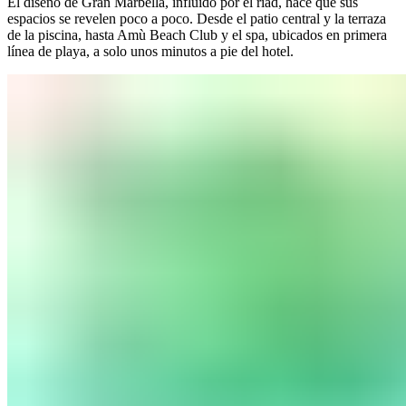
El diseño de Gran Marbella, influido por el riad, hace que sus
espacios se revelen poco a poco. Desde el patio central y la terraza
de la piscina, hasta Amù Beach Club y el spa, ubicados en primera
línea de playa, a solo unos minutos a pie del hotel.​​​​‌ ‍ ​‍​‍‌‍ ‌ ​‍‌‍‍‌‌‍‌ ‌‍‍‌‌‍ ‍​‍​‍​ ‍‍​‍​‍‌ ​ ‌‍​‌‌‍ ‍‌‍‍‌‌ ‌​‌ ‍‌​‍ ‍‌‍‍‌‌‍ ​‍​‍​‍ ​​‍​‍‌‍‍​‌ ​‍‌‍‌‌‌‍‌‍​‍​‍​ ‍‍​‍​‍‌‍‍​‌ ‌​‌ ‌​‌ ​​‌ ​ ​ ‍‍​‍ ​‍ ‌‍ ​​‍ ‌‌‍​‌‌‍ ‍‌‍‌​​‍ ‌‌ ​‍​‍ ‌‌‍‍​‌‍ ‌ ‌​‌‍‌‌‌‍ ​‌ ​ ​‍ ‌‌ ​ ‌ ‌​‌ ‌‌‌‍‌​‌‍‍‌‌‍ ​‍ ‍‌ ‌‍‌‍‌‌‌ ​‍‌‍​ ‌‍‌‌‌‍ ​​‍ ‍‌‍​‌‌ ​​‌ ​​​‍ ‌‍‍‌‌‍ ‍‌ ‌​‌‍‌‌‌‍ ‍‌ ‌​​‍ ‌‍‌‌‌‍‌​‌‍‍‌‌ ‌​​‍ ‌‍ ‌‌‍ ‌‍‌​‌‍‌‌​ ‌‌ ​​‌ ​‍‌‍‌‌‌ ​ ‌‍‌‌‌‍ ‍‌ ‌​‌‍​‌‌ ‌​‌‍‍‌‌‍ ‌‍ ‍​ ‍ ‌‍‍‌‌‍‌​​ ‌​ ​​‌‍​‍​ ‌ ‌‍‌​​ ​‌‌‍​‌‌‍​‍​ ‌‍​‍ ‌​ ‌ ​ ​‍​ ‍‌​ ​‍​‍ ‌​ ‌​‌‍‌‍‌‍​ ​ ‌​​‍ ‌‌‍​‌‌‍‌​‌‍​‍‌‍​ ​‍ ‌‌‍​‍​ ​​‌‍‌​​ ‌ ‌‍‌‍​ ​‌​ ‌​​ ​ ​ ‍​​ ‌‌​ ​‍‌‍‌‌​ ‍ ‌ ‌​‌ ‍‌‌ ​​‌‍‌‌​ ‌‌‍‍​‌‍ ‌ ‌​‌‍‌‌‌‍ ​‌‌​ ‌‍‍‌‌ ‌​‌‍‌‌‌​‍​‌‍ ‌‍ ‌‌‍‌‌‌‌​​‌‍​‌‌‍‌ ‌‍‌‌​ ‍ ‌ ​​‌‍​‌‌ ‌​‌‍‍​​ ‌‌ ​​‌‍​‌‌‍‌ ‌‍‌‌‌​​‍‌ ‌‌‌‍‍‌‌‍ ​‌‍‌​‌‍‌‌‌ ​‍​‍‌‌​ ‌‌‌​​‍‌‌ ‌‍‍ ‌‍‌‌‌ ‍‌​‍‌‌​ ​ ‌​‌​​‍‌‌​ ​ ‌​‌​​‍‌‌​ ​‍​ ​‍‌‍​ ‌‍​‍​ ‌‍​ ​ ​ ​ ​ ‍‌​ ‌‌​ ​‌​ ​​​ ‍‌‌‍​‍​ ​​​‍‌‌​ ​‍​ ​‍​‍‌‌​ ‌‌‌​‌​​‍ ‍‌‍​‍‌‍ ‌‍‌​‌ ‍‌​ ‌‍​‍‌‍​‌‌ ​ ‌‍‌‌‌‌‌‌‌ ​‍‌‍ ​​ ‌‌‍‍​‌ ‌​‌ ‌​‌ ​​‌ ​ ​‍‌‌​ ​ ‌​​‌​‍‌‌​ ​‍‌​‌‍​‍‌‌​ ​‍‌​‌‍‌‍ ​​‍ ‌‌‍​‌‌‍ ‍‌‍‌​​‍ ‌‌ ​‍​‍ ‌‌‍‍​‌‍ ‌ ‌​‌‍‌‌‌‍ ​‌ ​ ​‍ ‌‌ ​ ‌ ‌​‌ ‌‌‌‍‌​‌‍‍‌‌‍ ​‍ ‍‌ ‌‍‌‍‌‌‌ ​‍‌‍​ ‌‍‌‌‌‍ ​​‍ ‍‌‍​‌‌ ​​‌ ​​​‍‌‍‌‍‍‌‌‍‌​​ ‌​ ​​‌‍​‍​ ‌ ‌‍‌​​ ​‌‌‍​‌‌‍​‍​ ‌‍​‍ ‌​ ‌ ​ ​‍​ ‍‌​ ​‍​‍ ‌​ ‌​‌‍‌‍‌‍​ ​ ‌​​‍ ‌‌‍​‌‌‍‌​‌‍​‍‌‍​ ​‍ ‌‌‍​‍​ ​​‌‍‌​​ ‌ ‌‍‌‍​ ​‌​ ‌​​ ​ ​ ‍​​ ‌‌​ ​‍‌‍‌‌​‍‌‍‌ ‌​‌ ‍‌‌ ​​‌‍‌‌​ ‌‌‍‍​‌‍ ‌ ‌​‌‍‌‌‌‍ ​‌‌​ ‌‍‍‌‌ ‌​‌‍‌‌‌​‍​‌‍ ‌‍ ‌‌‍‌‌‌‌​​‌‍​‌‌‍‌ ‌‍‌‌​‍‌‍‌ ​​‌‍​‌‌ ‌​‌‍‍​​ ‌‌ ​​‌‍​‌‌‍‌ ‌‍‌‌‌​​‍‌ ‌‌‌‍‍‌‌‍ ​‌‍‌​‌‍‌‌‌ ​‍​‍‌‌​ ‌‌‌​​‍‌‌ ‌‍‍ ‌‍‌‌‌ ‍‌​‍‌‌​ ​ ‌​‌​​‍‌‌​ ​ ‌​‌​​‍‌‌​ ​‍​ ​‍‌‍​ ‌‍​‍​ ‌‍​ ​ ​ ​ ​ ‍‌​ ‌‌​ ​‌​ ​​​ ‍‌‌‍​‍​ ​​​‍‌‌​ ​‍​ ​‍​‍‌‌​ ‌‌‌​‌​​‍ ‍‌‍​‍‌‍ ‌‍‌​‌ ‍‌​‍‌‍‌ ​​‌‍‌‌‌ ​‍‌ ​ ‌ ​​‌‍‌‌‌‍​ ‌ ‌​‌‍‍‌‌ ‌‍‌‍‌‌​ ‌‌ ​​‌ ‌‌‌‍​‍‌‍ ​‌‍‍‌‌ ​ ‌‍‍​‌‍‌‌‌‍‌​​‍​‍‌ ‌