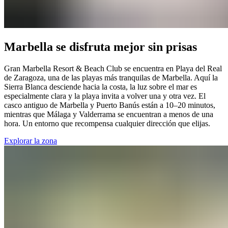
Marbella se disfruta mejor sin prisas​​​​‌ ‍ ​‍​‍‌‍ ‌ ​‍‌‍‍‌‌‍‌ ‌‍‍‌‌‍ ‍​‍​‍​ ‍‍​‍​‍‌ ​ ‌‍​‌‌‍ ‍‌‍‍‌‌ ‌​‌ ‍‌​‍ ‍‌‍‍‌‌‍ ​‍​‍​‍ ​​‍​‍‌‍‍​‌ ​‍‌‍‌‌‌‍‌‍​‍​‍​ ‍‍​‍​‍‌‍‍​‌ ‌​‌ ‌​‌ ​​‌ ​ ​ ‍‍​‍ ​‍ ‌‍ ​​‍ ‌‌‍​‌‌‍ ‍‌‍‌​​‍ ‌‌ ​‍​‍ ‌‌‍‍​‌‍ ‌ ‌​‌‍‌‌‌‍ ​‌ ​ ​‍ ‌‌ ​ ‌ ‌​‌ ‌‌‌‍‌​‌‍‍‌‌‍ ​‍ ‍‌ ‌‍‌‍‌‌‌ ​‍‌‍​ ‌‍‌‌‌‍ ​​‍ ‍‌‍​‌‌ ​​‌ ​​​‍ ‌‍‍‌‌‍ ‍‌ ‌​‌‍‌‌‌‍ ‍‌ ‌​​‍ ‌‍‌‌‌‍‌​‌‍‍‌‌ ‌​​‍ ‌‍ ‌‌‍ ‌‍‌​‌‍‌‌​ ‌‌ ​​‌ ​‍‌‍‌‌‌ ​ ‌‍‌‌‌‍ ‍‌ ‌​‌‍​‌‌ ‌​‌‍‍‌‌‍ ‌‍ ‍​ ‍ ‌‍‍‌‌‍‌​​ ‌​ ​​‌‍​‍​ ‌ ‌‍‌​​ ​‌‌‍​‌‌‍​‍​ ‌‍​‍ ‌​ ‌ ​ ​‍​ ‍‌​ ​‍​‍ ‌​ ‌​‌‍‌‍‌‍​ ​ ‌​​‍ ‌‌‍​‌‌‍‌​‌‍​‍‌‍​ ​‍ ‌‌‍​‍​ ​​‌‍‌​​ ‌ ‌‍‌‍​ ​‌​ ‌​​ ​ ​ ‍​​ ‌‌​ ​‍‌‍‌‌​ ‍ ‌ ‌​‌ ‍‌‌ ​​‌‍‌‌​ ‌‌‍‍​‌‍ ‌ ‌​‌‍‌‌‌‍ ​‌‌​ ‌‍‍‌‌ ‌​‌‍‌‌‌​‍​‌‍ ‌‍ ‌‌‍‌‌‌‌​​‌‍​‌‌‍‌ ‌‍‌‌​ ‍ ‌ ​​‌‍​‌‌ ‌​‌‍‍​​ ‌‌ ​​‌‍​‌‌‍‌ ‌‍‌‌‌​​‍‌ ‌‌‌‍‍‌‌‍ ​‌‍‌​‌‍‌‌‌ ​‍​‍‌‌​ ‌‌‌​​‍‌‌ ‌‍‍ ‌‍‌‌‌ ‍‌​‍‌‌​ ​ ‌​‌​​‍‌‌​ ​ ‌​‌​​‍‌‌​ ​‍​ ​‍​ ​ ‌‍​ ​ ‍‌​ ‍​‌‍‌‍‌‍​‍‌‍‌‍​ ‌‌‌‍​‍​ ‍‌‌‍​‌‌‍​‌​‍‌‌​ ​‍​ ​‍​‍‌‌​ ‌‌‌​‌​​‍ ‍‌‍‍​‌‍‌‌‌‍​‌‌‍‌​‌‍‍‌‌‍ ‍‌‍‌ ​ ‌‍​‍‌‍​‌‌ ​ ‌‍‌‌‌‌‌‌‌ ​‍‌‍ ​​ ‌‌‍‍​‌ ‌​‌ ‌​‌ ​​‌ ​ ​‍‌‌​ ​ ‌​​‌​‍‌‌​ ​‍‌​‌‍​‍‌‌​ ​‍‌​‌‍‌‍ ​​‍ ‌‌‍​‌‌‍ ‍‌‍‌​​‍ ‌‌ ​‍​‍ ‌‌‍‍​‌‍ ‌ ‌​‌‍‌‌‌‍ ​‌ ​ ​‍ ‌‌ ​ ‌ ‌​‌ ‌‌‌‍‌​‌‍‍‌‌‍ ​‍ ‍‌ ‌‍‌‍‌‌‌ ​‍‌‍​ ‌‍‌‌‌‍ ​​‍ ‍‌‍​‌‌ ​​‌ ​​​‍‌‍‌‍‍‌‌‍‌​​ ‌​ ​​‌‍​‍​ ‌ ‌‍‌​​ ​‌‌‍​‌‌‍​‍​ ‌‍​‍ ‌​ ‌ ​ ​‍​ ‍‌​ ​‍​‍ ‌​ ‌​‌‍‌‍‌‍​ ​ ‌​​‍ ‌‌‍​‌‌‍‌​‌‍​‍‌‍​ ​‍ ‌‌‍​‍​ ​​‌‍‌​​ ‌ ‌‍‌‍​ ​‌​ ‌​​ ​ ​ ‍​​ ‌‌​ ​‍‌‍‌‌​‍‌‍‌ ‌​‌ ‍‌‌ ​​‌‍‌‌​ ‌‌‍‍​‌‍ ‌ ‌​‌‍‌‌‌‍ ​‌‌​ ‌‍‍‌‌ ‌​‌‍‌‌‌​‍​‌‍ ‌‍ ‌‌‍‌‌‌‌​​‌‍​‌‌‍‌ ‌‍‌‌​‍‌‍‌ ​​‌‍​‌‌ ‌​‌‍‍​​ ‌‌ ​​‌‍​‌‌‍‌ ‌‍‌‌‌​​‍‌ ‌‌‌‍‍‌‌‍ ​‌‍‌​‌‍‌‌‌ ​‍​‍‌‌​ ‌‌‌​​‍‌‌ ‌‍‍ ‌‍‌‌‌ ‍‌​‍‌‌​ ​ ‌​‌​​‍‌‌​ ​ ‌​‌​​‍‌‌​ ​‍​ ​‍​ ​ ‌‍​ ​ ‍‌​ ‍​‌‍‌‍‌‍​‍‌‍‌‍​ ‌‌‌‍​‍​ ‍‌‌‍​‌‌‍​‌​‍‌‌​ ​‍​ ​‍​‍‌‌​ ‌‌‌​‌​​‍ ‍‌‍‍​‌‍‌‌‌‍​‌‌‍‌​‌‍‍‌‌‍ ‍‌‍‌ ​‍‌‍‌ ​​‌‍‌‌‌ ​‍‌ ​ ‌ ​​‌‍‌‌‌‍​ ‌ ‌​‌‍‍‌‌ ‌‍‌‍‌‌​ ‌‌ ​​‌ ‌‌‌‍​‍‌‍ ​‌‍‍‌‌ ​ ‌‍‍​‌‍‌‌‌‍‌​​‍​‍‌ ‌
Gran Marbella Resort & Beach Club se encuentra en Playa del Real
de Zaragoza, una de las playas más tranquilas de Marbella. Aquí la
Sierra Blanca desciende hacia la costa, la luz sobre el mar es
especialmente clara y la playa invita a volver una y otra vez. El
casco antiguo de Marbella y Puerto Banús están a 10–20 minutos,
mientras que Málaga y Valderrama se encuentran a menos de una
hora. Un entorno que recompensa cualquier dirección que elijas.​​​​‌ ‍ ​‍​‍‌‍ ‌ ​‍‌‍‍‌‌‍‌ ‌‍‍‌‌‍ ‍​‍​‍​ ‍‍​‍​‍‌ ​ ‌‍​‌‌‍ ‍‌‍‍‌‌ ‌​‌ ‍‌​‍ ‍‌‍‍‌‌‍ ​‍​‍​‍ ​​‍​‍‌‍‍​‌ ​‍‌‍‌‌‌‍‌‍​‍​‍​ ‍‍​‍​‍‌‍‍​‌ ‌​‌ ‌​‌ ​​‌ ​ ​ ‍‍​‍ ​‍ ‌‍ ​​‍ ‌‌‍​‌‌‍ ‍‌‍‌​​‍ ‌‌ ​‍​‍ ‌‌‍‍​‌‍ ‌ ‌​‌‍‌‌‌‍ ​‌ ​ ​‍ ‌‌ ​ ‌ ‌​‌ ‌‌‌‍‌​‌‍‍‌‌‍ ​‍ ‍‌ ‌‍‌‍‌‌‌ ​‍‌‍​ ‌‍‌‌‌‍ ​​‍ ‍‌‍​‌‌ ​​‌ ​​​‍ ‌‍‍‌‌‍ ‍‌ ‌​‌‍‌‌‌‍ ‍‌ ‌​​‍ ‌‍‌‌‌‍‌​‌‍‍‌‌ ‌​​‍ ‌‍ ‌‌‍ ‌‍‌​‌‍‌‌​ ‌‌ ​​‌ ​‍‌‍‌‌‌ ​ ‌‍‌‌‌‍ ‍‌ ‌​‌‍​‌‌ ‌​‌‍‍‌‌‍ ‌‍ ‍​ ‍ ‌‍‍‌‌‍‌​​ ‌​ ​​‌‍​‍​ ‌ ‌‍‌​​ ​‌‌‍​‌‌‍​‍​ ‌‍​‍ ‌​ ‌ ​ ​‍​ ‍‌​ ​‍​‍ ‌​ ‌​‌‍‌‍‌‍​ ​ ‌​​‍ ‌‌‍​‌‌‍‌​‌‍​‍‌‍​ ​‍ ‌‌‍​‍​ ​​‌‍‌​​ ‌ ‌‍‌‍​ ​‌​ ‌​​ ​ ​ ‍​​ ‌‌​ ​‍‌‍‌‌​ ‍ ‌ ‌​‌ ‍‌‌ ​​‌‍‌‌​ ‌‌‍‍​‌‍ ‌ ‌​‌‍‌‌‌‍ ​‌‌​ ‌‍‍‌‌ ‌​‌‍‌‌‌​‍​‌‍ ‌‍ ‌‌‍‌‌‌‌​​‌‍​‌‌‍‌ ‌‍‌‌​ ‍ ‌ ​​‌‍​‌‌ ‌​‌‍‍​​ ‌‌ ​​‌‍​‌‌‍‌ ‌‍‌‌‌​​‍‌ ‌‌‌‍‍‌‌‍ ​‌‍‌​‌‍‌‌‌ ​‍​‍‌‌​ ‌‌‌​​‍‌‌ ‌‍‍ ‌‍‌‌‌ ‍‌​‍‌‌​ ​ ‌​‌​​‍‌‌​ ​ ‌​‌​​‍‌‌​ ​‍​ ​‍​ ​ ‌‍​ ​ ‍‌​ ‍​‌‍‌‍‌‍​‍‌‍‌‍​ ‌‌‌‍​‍​ ‍‌‌‍​‌‌‍​‌​‍‌‌​ ​‍​ ​‍​‍‌‌​ ‌‌‌​‌​​‍ ‍‌‍​‍‌‍ ‌‍‌​‌ ‍‌​ ‌‍​‍‌‍​‌‌ ​ ‌‍‌‌‌‌‌‌‌ ​‍‌‍ ​​ ‌‌‍‍​‌ ‌​‌ ‌​‌ ​​‌ ​ ​‍‌‌​ ​ ‌​​‌​‍‌‌​ ​‍‌​‌‍​‍‌‌​ ​‍‌​‌‍‌‍ ​​‍ ‌‌‍​‌‌‍ ‍‌‍‌​​‍ ‌‌ ​‍​‍ ‌‌‍‍​‌‍ ‌ ‌​‌‍‌‌‌‍ ​‌ ​ ​‍ ‌‌ ​ ‌ ‌​‌ ‌‌‌‍‌​‌‍‍‌‌‍ ​‍ ‍‌ ‌‍‌‍‌‌‌ ​‍‌‍​ ‌‍‌‌‌‍ ​​‍ ‍‌‍​‌‌ ​​‌ ​​​‍‌‍‌‍‍‌‌‍‌​​ ‌​ ​​‌‍​‍​ ‌ ‌‍‌​​ ​‌‌‍​‌‌‍​‍​ ‌‍​‍ ‌​ ‌ ​ ​‍​ ‍‌​ ​‍​‍ ‌​ ‌​‌‍‌‍‌‍​ ​ ‌​​‍ ‌‌‍​‌‌‍‌​‌‍​‍‌‍​ ​‍ ‌‌‍​‍​ ​​‌‍‌​​ ‌ ‌‍‌‍​ ​‌​ ‌​​ ​ ​ ‍​​ ‌‌​ ​‍‌‍‌‌​‍‌‍‌ ‌​‌ ‍‌‌ ​​‌‍‌‌​ ‌‌‍‍​‌‍ ‌ ‌​‌‍‌‌‌‍ ​‌‌​ ‌‍‍‌‌ ‌​‌‍‌‌‌​‍​‌‍ ‌‍ ‌‌‍‌‌‌‌​​‌‍​‌‌‍‌ ‌‍‌‌​‍‌‍‌ ​​‌‍​‌‌ ‌​‌‍‍​​ ‌‌ ​​‌‍​‌‌‍‌ ‌‍‌‌‌​​‍‌ ‌‌‌‍‍‌‌‍ ​‌‍‌​‌‍‌‌‌ ​‍​‍‌‌​ ‌‌‌​​‍‌‌ ‌‍‍ ‌‍‌‌‌ ‍‌​‍‌‌​ ​ ‌​‌​​‍‌‌​ ​ ‌​‌​​‍‌‌​ ​‍​ ​‍​ ​ ‌‍​ ​ ‍‌​ ‍​‌‍‌‍‌‍​‍‌‍‌‍​ ‌‌‌‍​‍​ ‍‌‌‍​‌‌‍​‌​‍‌‌​ ​‍​ ​‍​‍‌‌​ ‌‌‌​‌​​‍ ‍‌‍​‍‌‍ ‌‍‌​‌ ‍‌​‍‌‍‌ ​​‌‍‌‌‌ ​‍‌ ​ ‌ ​​‌‍‌‌‌‍​ ‌ ‌​‌‍‍‌‌ ‌‍‌‍‌‌​ ‌‌ ​​‌ ‌‌‌‍​‍‌‍ ​‌‍‍‌‌ ​ ‌‍‍​‌‍‌‌‌‍‌​​‍​‍‌ ‌
Explorar la zona​​​​‌ ‍ ​‍​‍‌‍ ‌ ​‍‌‍‍‌‌‍‌ ‌‍‍‌‌‍ ‍​‍​‍​ ‍‍​‍​‍‌ ​ ‌‍​‌‌‍ ‍‌‍‍‌‌ ‌​‌ ‍‌​‍ ‍‌‍‍‌‌‍ ​‍​‍​‍ ​​‍​‍‌‍‍​‌ ​‍‌‍‌‌‌‍‌‍​‍​‍​ ‍‍​‍​‍‌‍‍​‌ ‌​‌ ‌​‌ ​​‌ ​ ​ ‍‍​‍ ​‍ ‌‍ ​​‍ ‌‌‍​‌‌‍ ‍‌‍‌​​‍ ‌‌ ​‍​‍ ‌‌‍‍​‌‍ ‌ ‌​‌‍‌‌‌‍ ​‌ ​ ​‍ ‌‌ ​ ‌ ‌​‌ ‌‌‌‍‌​‌‍‍‌‌‍ ​‍ ‍‌ ‌‍‌‍‌‌‌ ​‍‌‍​ ‌‍‌‌‌‍ ​​‍ ‍‌‍​‌‌ ​​‌ ​​​‍ ‌‍‍‌‌‍ ‍‌ ‌​‌‍‌‌‌‍ ‍‌ ‌​​‍ ‌‍‌‌‌‍‌​‌‍‍‌‌ ‌​​‍ ‌‍ ‌‌‍ ‌‍‌​‌‍‌‌​ ‌‌ ​​‌ ​‍‌‍‌‌‌ ​ ‌‍‌‌‌‍ ‍‌ ‌​‌‍​‌‌ ‌​‌‍‍‌‌‍ ‌‍ ‍​ ‍ ‌‍‍‌‌‍‌​​ ‌​ ​​‌‍​‍​ ‌ ‌‍‌​​ ​‌‌‍​‌‌‍​‍​ ‌‍​‍ ‌​ ‌ ​ ​‍​ ‍‌​ ​‍​‍ ‌​ ‌​‌‍‌‍‌‍​ ​ ‌​​‍ ‌‌‍​‌‌‍‌​‌‍​‍‌‍​ ​‍ ‌‌‍​‍​ ​​‌‍‌​​ ‌ ‌‍‌‍​ ​‌​ ‌​​ ​ ​ ‍​​ ‌‌​ ​‍‌‍‌‌​ ‍ ‌ ‌​‌ ‍‌‌ ​​‌‍‌‌​ ‌‌‍‍​‌‍ ‌ ‌​‌‍‌‌‌‍ ​‌‌​ ‌‍‍‌‌ ‌​‌‍‌‌‌​‍​‌‍ ‌‍ ‌‌‍‌‌‌‌​​‌‍​‌‌‍‌ ‌‍‌‌​ ‍ ‌ ​​‌‍​‌‌ ‌​‌‍‍​​ ‌‌ ​​‌‍​‌‌‍‌ ‌‍‌‌‌​​‍‌ ‌‌‌‍‍‌‌‍ ​‌‍‌​‌‍‌‌‌ ​‍​‍‌‌​ ‌‌‌​​‍‌‌ ‌‍‍ ‌‍‌‌‌ ‍‌​‍‌‌​ ​ ‌​‌​​‍‌‌​ ​ ‌​‌​​‍‌‌​ ​‍​ ​‍​ ​ ‌‍​ ​ ‍‌​ ‍​‌‍‌‍‌‍​‍‌‍‌‍​ ‌‌‌‍​‍​ ‍‌‌‍​‌‌‍​‌​‍‌‌​ ​‍​ ​‍​‍‌‌​ ‌‌‌​‌​​‍ ‍‌ ​​‌ ​‍‌‍‍‌‌‍ ‌‌‍​‌‌ ​‍‌ ‍‌‌​​ ‌ ‌​‌‍​‌​‍ ‍‌‍ ​‌‍​‌‌‍​‍‌‍‌‌‌‍ ​​ ‌‍​‍‌‍​‌‌ ​ ‌‍‌‌‌‌‌‌‌ ​‍‌‍ ​​ ‌‌‍‍​‌ ‌​‌ ‌​‌ ​​‌ ​ ​‍‌‌​ ​ ‌​​‌​‍‌‌​ ​‍‌​‌‍​‍‌‌​ ​‍‌​‌‍‌‍ ​​‍ ‌‌‍​‌‌‍ ‍‌‍‌​​‍ ‌‌ ​‍​‍ ‌‌‍‍​‌‍ ‌ ‌​‌‍‌‌‌‍ ​‌ ​ ​‍ ‌‌ ​ ‌ ‌​‌ ‌‌‌‍‌​‌‍‍‌‌‍ ​‍ ‍‌ ‌‍‌‍‌‌‌ ​‍‌‍​ ‌‍‌‌‌‍ ​​‍ ‍‌‍​‌‌ ​​‌ ​​​‍‌‍‌‍‍‌‌‍‌​​ ‌​ ​​‌‍​‍​ ‌ ‌‍‌​​ ​‌‌‍​‌‌‍​‍​ ‌‍​‍ ‌​ ‌ ​ ​‍​ ‍‌​ ​‍​‍ ‌​ ‌​‌‍‌‍‌‍​ ​ ‌​​‍ ‌‌‍​‌‌‍‌​‌‍​‍‌‍​ ​‍ ‌‌‍​‍​ ​​‌‍‌​​ ‌ ‌‍‌‍​ ​‌​ ‌​​ ​ ​ ‍​​ ‌‌​ ​‍‌‍‌‌​‍‌‍‌ ‌​‌ ‍‌‌ ​​‌‍‌‌​ ‌‌‍‍​‌‍ ‌ ‌​‌‍‌‌‌‍ ​‌‌​ ‌‍‍‌‌ ‌​‌‍‌‌‌​‍​‌‍ ‌‍ ‌‌‍‌‌‌‌​​‌‍​‌‌‍‌ ‌‍‌‌​‍‌‍‌ ​​‌‍​‌‌ ‌​‌‍‍​​ ‌‌ ​​‌‍​‌‌‍‌ ‌‍‌‌‌​​‍‌ ‌‌‌‍‍‌‌‍ ​‌‍‌​‌‍‌‌‌ ​‍​‍‌‌​ ‌‌‌​​‍‌‌ ‌‍‍ ‌‍‌‌‌ ‍‌​‍‌‌​ ​ ‌​‌​​‍‌‌​ ​ ‌​‌​​‍‌‌​ ​‍​ ​‍​ ​ ‌‍​ ​ ‍‌​ ‍​‌‍‌‍‌‍​‍‌‍‌‍​ ‌‌‌‍​‍​ ‍‌‌‍​‌‌‍​‌​‍‌‌​ ​‍​ ​‍​‍‌‌​ ‌‌‌​‌​​‍ ‍‌ ​​‌ ​‍‌‍‍‌‌‍ ‌‌‍​‌‌ ​‍‌ ‍‌‌​​ ‌ ‌​‌‍​‌​‍ ‍‌‍ ​‌‍​‌‌‍​‍‌‍‌‌‌‍ ​​‍‌‍‌ ​​‌‍‌‌‌ ​‍‌ ​ ‌ ​​‌‍‌‌‌‍​ ‌ ‌​‌‍‍‌‌ ‌‍‌‍‌‌​ ‌‌ ​​‌ ‌‌‌‍​‍‌‍ ​‌‍‍‌‌ ​ ‌‍‍​‌‍‌‌‌‍‌​​‍​‍‌ ‌