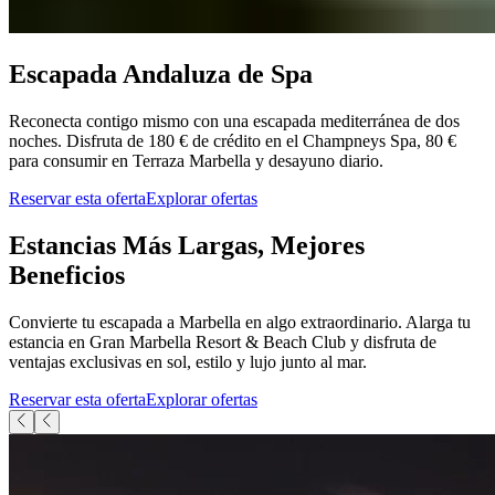
Escapada Andaluza de Spa​​​​‌ ‍ ​‍​‍‌‍ ‌ ​‍‌‍‍‌‌‍‌ ‌‍‍‌‌‍ ‍​‍​‍​ ‍‍​‍​‍‌ ​ ‌‍​‌‌‍ ‍‌‍‍‌‌ ‌​‌ ‍‌​‍ ‍‌‍‍‌‌‍ ​‍​‍​‍ ​​‍​‍‌‍‍​‌ ​‍‌‍‌‌‌‍‌‍​‍​‍​ ‍‍​‍​‍‌‍‍​‌ ‌​‌ ‌​‌ ​​‌ ​ ​ ‍‍​‍ ​‍ ‌‍ ​​‍ ‌‌‍​‌‌‍ ‍‌‍‌​​‍ ‌‌ ​‍​‍ ‌‌‍‍​‌‍ ‌ ‌​‌‍‌‌‌‍ ​‌ ​ ​‍ ‌‌ ​ ‌ ‌​‌ ‌‌‌‍‌​‌‍‍‌‌‍ ​‍ ‍‌ ‌‍‌‍‌‌‌ ​‍‌‍​ ‌‍‌‌‌‍ ​​‍ ‍‌‍​‌‌ ​​‌ ​​​‍ ‌‍‍‌‌‍ ‍‌ ‌​‌‍‌‌‌‍ ‍‌ ‌​​‍ ‌‍‌‌‌‍‌​‌‍‍‌‌ ‌​​‍ ‌‍ ‌‌‍ ‌‍‌​‌‍‌‌​ ‌‌ ​​‌ ​‍‌‍‌‌‌ ​ ‌‍‌‌‌‍ ‍‌ ‌​‌‍​‌‌ ‌​‌‍‍‌‌‍ ‌‍ ‍​ ‍ ‌‍‍‌‌‍‌​​ ‌​ ​​‌‍​‍​ ‌ ‌‍‌​​ ​‌‌‍​‌‌‍​‍​ ‌‍​‍ ‌​ ‌ ​ ​‍​ ‍‌​ ​‍​‍ ‌​ ‌​‌‍‌‍‌‍​ ​ ‌​​‍ ‌‌‍​‌‌‍‌​‌‍​‍‌‍​ ​‍ ‌‌‍​‍​ ​​‌‍‌​​ ‌ ‌‍‌‍​ ​‌​ ‌​​ ​ ​ ‍​​ ‌‌​ ​‍‌‍‌‌​ ‍ ‌ ‌​‌ ‍‌‌ ​​‌‍‌‌​ ‌‌‍‍​‌‍ ‌ ‌​‌‍‌‌‌‍ ​‌‌​ ‌‍‍‌‌ ‌​‌‍‌‌‌​‍​‌‍ ‌‍ ‌‌‍‌‌‌‌​​‌‍​‌‌‍‌ ‌‍‌‌​ ‍ ‌ ​​‌‍​‌‌ ‌​‌‍‍​​ ‌‌ ​​‌‍​‌‌‍‌ ‌‍‌‌‌​​‍‌ ‌‌‌‍‍‌‌‍ ​‌‍‌​‌‍‌‌‌ ​‍​‍‌‌​ ‌‌‌​​‍‌‌ ‌‍‍ ‌‍‌‌‌ ‍‌​‍‌‌​ ​ ‌​‌​​‍‌‌​ ​ ‌​‌​​‍‌‌​ ​‍​ ​‍‌‍​ ‌‍‌‌‌‍‌‌‌‍‌‍‌‍​‌​ ​‍‌‍​ ​ ​‍‌‍‌​‌‍​ ​ ​ ‌‍​ ​‍‌‌​ ​‍​ ​‍​‍‌‌​ ‌‌‌​‌​​‍ ‍‌‍‌‌‌‍ ‍‌ ‌​‌ ​‍‌‍‍‌‌‍‌‌‌ ​ ​‍‌‌​ ‌‌‌​​‍‌‌ ‌‍‍ ‌‍‌‌‌ ‍‌​‍‌‌​ ​ ‌​‌​​‍‌‌​ ​ ‌​‌​​‍‌‌​ ​‍​ ​‍‌‍​‌‌‍​‍​ ‍​​ ​​‌‍‌​‌‍‌​​ ​​‌‍​‌‌‍​ ‌‍‌‌​ ​ ​ ‌‌​‍‌‌​ ​‍​ ​‍​‍‌‌​ ‌‌‌​‌​​‍ ‍‌‍‍​‌‍‌‌‌‍​‌‌‍‌​‌‍‍‌‌‍ ‍‌‍‌ ​ ‌‍​‍‌‍​‌‌ ​ ‌‍‌‌‌‌‌‌‌ ​‍‌‍ ​​ ‌‌‍‍​‌ ‌​‌ ‌​‌ ​​‌ ​ ​‍‌‌​ ​ ‌​​‌​‍‌‌​ ​‍‌​‌‍​‍‌‌​ ​‍‌​‌‍‌‍ ​​‍ ‌‌‍​‌‌‍ ‍‌‍‌​​‍ ‌‌ ​‍​‍ ‌‌‍‍​‌‍ ‌ ‌​‌‍‌‌‌‍ ​‌ ​ ​‍ ‌‌ ​ ‌ ‌​‌ ‌‌‌‍‌​‌‍‍‌‌‍ ​‍ ‍‌ ‌‍‌‍‌‌‌ ​‍‌‍​ ‌‍‌‌‌‍ ​​‍ ‍‌‍​‌‌ ​​‌ ​​​‍‌‍‌‍‍‌‌‍‌​​ ‌​ ​​‌‍​‍​ ‌ ‌‍‌​​ ​‌‌‍​‌‌‍​‍​ ‌‍​‍ ‌​ ‌ ​ ​‍​ ‍‌​ ​‍​‍ ‌​ ‌​‌‍‌‍‌‍​ ​ ‌​​‍ ‌‌‍​‌‌‍‌​‌‍​‍‌‍​ ​‍ ‌‌‍​‍​ ​​‌‍‌​​ ‌ ‌‍‌‍​ ​‌​ ‌​​ ​ ​ ‍​​ ‌‌​ ​‍‌‍‌‌​‍‌‍‌ ‌​‌ ‍‌‌ ​​‌‍‌‌​ ‌‌‍‍​‌‍ ‌ ‌​‌‍‌‌‌‍ ​‌‌​ ‌‍‍‌‌ ‌​‌‍‌‌‌​‍​‌‍ ‌‍ ‌‌‍‌‌‌‌​​‌‍​‌‌‍‌ ‌‍‌‌​‍‌‍‌ ​​‌‍​‌‌ ‌​‌‍‍​​ ‌‌ ​​‌‍​‌‌‍‌ ‌‍‌‌‌​​‍‌ ‌‌‌‍‍‌‌‍ ​‌‍‌​‌‍‌‌‌ ​‍​‍‌‌​ ‌‌‌​​‍‌‌ ‌‍‍ ‌‍‌‌‌ ‍‌​‍‌‌​ ​ ‌​‌​​‍‌‌​ ​ ‌​‌​​‍‌‌​ ​‍​ ​‍‌‍​ ‌‍‌‌‌‍‌‌‌‍‌‍‌‍​‌​ ​‍‌‍​ ​ ​‍‌‍‌​‌‍​ ​ ​ ‌‍​ ​‍‌‌​ ​‍​ ​‍​‍‌‌​ ‌‌‌​‌​​‍ ‍‌‍‌‌‌‍ ‍‌ ‌​‌ ​‍‌‍‍‌‌‍‌‌‌ ​ ​‍‌‌​ ‌‌‌​​‍‌‌ ‌‍‍ ‌‍‌‌‌ ‍‌​‍‌‌​ ​ ‌​‌​​‍‌‌​ ​ ‌​‌​​‍‌‌​ ​‍​ ​‍‌‍​‌‌‍​‍​ ‍​​ ​​‌‍‌​‌‍‌​​ ​​‌‍​‌‌‍​ ‌‍‌‌​ ​ ​ ‌‌​‍‌‌​ ​‍​ ​‍​‍‌‌​ ‌‌‌​‌​​‍ ‍‌‍‍​‌‍‌‌‌‍​‌‌‍‌​‌‍‍‌‌‍ ‍‌‍‌ ​‍‌‍‌ ​​‌‍‌‌‌ ​‍‌ ​ ‌ ​​‌‍‌‌‌‍​ ‌ ‌​‌‍‍‌‌ ‌‍‌‍‌‌​ ‌‌ ​​‌ ‌‌‌‍​‍‌‍ ​‌‍‍‌‌ ​ ‌‍‍​‌‍‌‌‌‍‌​​‍​‍‌ ‌
Reconecta contigo mismo con una escapada mediterránea de dos
noches. Disfruta de 180 € de crédito en el Champneys Spa, 80 €
para consumir en Terraza Marbella y desayuno diario.​​​​‌ ‍ ​‍​‍‌‍ ‌ ​‍‌‍‍‌‌‍‌ ‌‍‍‌‌‍ ‍​‍​‍​ ‍‍​‍​‍‌ ​ ‌‍​‌‌‍ ‍‌‍‍‌‌ ‌​‌ ‍‌​‍ ‍‌‍‍‌‌‍ ​‍​‍​‍ ​​‍​‍‌‍‍​‌ ​‍‌‍‌‌‌‍‌‍​‍​‍​ ‍‍​‍​‍‌‍‍​‌ ‌​‌ ‌​‌ ​​‌ ​ ​ ‍‍​‍ ​‍ ‌‍ ​​‍ ‌‌‍​‌‌‍ ‍‌‍‌​​‍ ‌‌ ​‍​‍ ‌‌‍‍​‌‍ ‌ ‌​‌‍‌‌‌‍ ​‌ ​ ​‍ ‌‌ ​ ‌ ‌​‌ ‌‌‌‍‌​‌‍‍‌‌‍ ​‍ ‍‌ ‌‍‌‍‌‌‌ ​‍‌‍​ ‌‍‌‌‌‍ ​​‍ ‍‌‍​‌‌ ​​‌ ​​​‍ ‌‍‍‌‌‍ ‍‌ ‌​‌‍‌‌‌‍ ‍‌ ‌​​‍ ‌‍‌‌‌‍‌​‌‍‍‌‌ ‌​​‍ ‌‍ ‌‌‍ ‌‍‌​‌‍‌‌​ ‌‌ ​​‌ ​‍‌‍‌‌‌ ​ ‌‍‌‌‌‍ ‍‌ ‌​‌‍​‌‌ ‌​‌‍‍‌‌‍ ‌‍ ‍​ ‍ ‌‍‍‌‌‍‌​​ ‌​ ​​‌‍​‍​ ‌ ‌‍‌​​ ​‌‌‍​‌‌‍​‍​ ‌‍​‍ ‌​ ‌ ​ ​‍​ ‍‌​ ​‍​‍ ‌​ ‌​‌‍‌‍‌‍​ ​ ‌​​‍ ‌‌‍​‌‌‍‌​‌‍​‍‌‍​ ​‍ ‌‌‍​‍​ ​​‌‍‌​​ ‌ ‌‍‌‍​ ​‌​ ‌​​ ​ ​ ‍​​ ‌‌​ ​‍‌‍‌‌​ ‍ ‌ ‌​‌ ‍‌‌ ​​‌‍‌‌​ ‌‌‍‍​‌‍ ‌ ‌​‌‍‌‌‌‍ ​‌‌​ ‌‍‍‌‌ ‌​‌‍‌‌‌​‍​‌‍ ‌‍ ‌‌‍‌‌‌‌​​‌‍​‌‌‍‌ ‌‍‌‌​ ‍ ‌ ​​‌‍​‌‌ ‌​‌‍‍​​ ‌‌ ​​‌‍​‌‌‍‌ ‌‍‌‌‌​​‍‌ ‌‌‌‍‍‌‌‍ ​‌‍‌​‌‍‌‌‌ ​‍​‍‌‌​ ‌‌‌​​‍‌‌ ‌‍‍ ‌‍‌‌‌ ‍‌​‍‌‌​ ​ ‌​‌​​‍‌‌​ ​ ‌​‌​​‍‌‌​ ​‍​ ​‍‌‍​ ‌‍‌‌‌‍‌‌‌‍‌‍‌‍​‌​ ​‍‌‍​ ​ ​‍‌‍‌​‌‍​ ​ ​ ‌‍​ ​‍‌‌​ ​‍​ ​‍​‍‌‌​ ‌‌‌​‌​​‍ ‍‌‍‌‌‌‍ ‍‌ ‌​‌ ​‍‌‍‍‌‌‍‌‌‌ ​ ​‍‌‌​ ‌‌‌​​‍‌‌ ‌‍‍ ‌‍‌‌‌ ‍‌​‍‌‌​ ​ ‌​‌​​‍‌‌​ ​ ‌​‌​​‍‌‌​ ​‍​ ​‍‌‍​‌‌‍​‍​ ‍​​ ​​‌‍‌​‌‍‌​​ ​​‌‍​‌‌‍​ ‌‍‌‌​ ​ ​ ‌‌​‍‌‌​ ​‍​ ​‍​‍‌‌​ ‌‌‌​‌​​‍ ‍‌‍​‍‌‍ ‌‍‌​‌ ‍‌​ ‌‍​‍‌‍​‌‌ ​ ‌‍‌‌‌‌‌‌‌ ​‍‌‍ ​​ ‌‌‍‍​‌ ‌​‌ ‌​‌ ​​‌ ​ ​‍‌‌​ ​ ‌​​‌​‍‌‌​ ​‍‌​‌‍​‍‌‌​ ​‍‌​‌‍‌‍ ​​‍ ‌‌‍​‌‌‍ ‍‌‍‌​​‍ ‌‌ ​‍​‍ ‌‌‍‍​‌‍ ‌ ‌​‌‍‌‌‌‍ ​‌ ​ ​‍ ‌‌ ​ ‌ ‌​‌ ‌‌‌‍‌​‌‍‍‌‌‍ ​‍ ‍‌ ‌‍‌‍‌‌‌ ​‍‌‍​ ‌‍‌‌‌‍ ​​‍ ‍‌‍​‌‌ ​​‌ ​​​‍‌‍‌‍‍‌‌‍‌​​ ‌​ ​​‌‍​‍​ ‌ ‌‍‌​​ ​‌‌‍​‌‌‍​‍​ ‌‍​‍ ‌​ ‌ ​ ​‍​ ‍‌​ ​‍​‍ ‌​ ‌​‌‍‌‍‌‍​ ​ ‌​​‍ ‌‌‍​‌‌‍‌​‌‍​‍‌‍​ ​‍ ‌‌‍​‍​ ​​‌‍‌​​ ‌ ‌‍‌‍​ ​‌​ ‌​​ ​ ​ ‍​​ ‌‌​ ​‍‌‍‌‌​‍‌‍‌ ‌​‌ ‍‌‌ ​​‌‍‌‌​ ‌‌‍‍​‌‍ ‌ ‌​‌‍‌‌‌‍ ​‌‌​ ‌‍‍‌‌ ‌​‌‍‌‌‌​‍​‌‍ ‌‍ ‌‌‍‌‌‌‌​​‌‍​‌‌‍‌ ‌‍‌‌​‍‌‍‌ ​​‌‍​‌‌ ‌​‌‍‍​​ ‌‌ ​​‌‍​‌‌‍‌ ‌‍‌‌‌​​‍‌ ‌‌‌‍‍‌‌‍ ​‌‍‌​‌‍‌‌‌ ​‍​‍‌‌​ ‌‌‌​​‍‌‌ ‌‍‍ ‌‍‌‌‌ ‍‌​‍‌‌​ ​ ‌​‌​​‍‌‌​ ​ ‌​‌​​‍‌‌​ ​‍​ ​‍‌‍​ ‌‍‌‌‌‍‌‌‌‍‌‍‌‍​‌​ ​‍‌‍​ ​ ​‍‌‍‌​‌‍​ ​ ​ ‌‍​ ​‍‌‌​ ​‍​ ​‍​‍‌‌​ ‌‌‌​‌​​‍ ‍‌‍‌‌‌‍ ‍‌ ‌​‌ ​‍‌‍‍‌‌‍‌‌‌ ​ ​‍‌‌​ ‌‌‌​​‍‌‌ ‌‍‍ ‌‍‌‌‌ ‍‌​‍‌‌​ ​ ‌​‌​​‍‌‌​ ​ ‌​‌​​‍‌‌​ ​‍​ ​‍‌‍​‌‌‍​‍​ ‍​​ ​​‌‍‌​‌‍‌​​ ​​‌‍​‌‌‍​ ‌‍‌‌​ ​ ​ ‌‌​‍‌‌​ ​‍​ ​‍​‍‌‌​ ‌‌‌​‌​​‍ ‍‌‍​‍‌‍ ‌‍‌​‌ ‍‌​‍‌‍‌ ​​‌‍‌‌‌ ​‍‌ ​ ‌ ​​‌‍‌‌‌‍​ ‌ ‌​‌‍‍‌‌ ‌‍‌‍‌‌​ ‌‌ ​​‌ ‌‌‌‍​‍‌‍ ​‌‍‍‌‌ ​ ‌‍‍​‌‍‌‌‌‍‌​​‍​‍‌ ‌
Reservar esta oferta​​​​‌ ‍ ​‍​‍‌‍ ‌ ​‍‌‍‍‌‌‍‌ ‌‍‍‌‌‍ ‍​‍​‍​ ‍‍​‍​‍‌ ​ ‌‍​‌‌‍ ‍‌‍‍‌‌ ‌​‌ ‍‌​‍ ‍‌‍‍‌‌‍ ​‍​‍​‍ ​​‍​‍‌‍‍​‌ ​‍‌‍‌‌‌‍‌‍​‍​‍​ ‍‍​‍​‍‌‍‍​‌ ‌​‌ ‌​‌ ​​‌ ​ ​ ‍‍​‍ ​‍ ‌‍ ​​‍ ‌‌‍​‌‌‍ ‍‌‍‌​​‍ ‌‌ ​‍​‍ ‌‌‍‍​‌‍ ‌ ‌​‌‍‌‌‌‍ ​‌ ​ ​‍ ‌‌ ​ ‌ ‌​‌ ‌‌‌‍‌​‌‍‍‌‌‍ ​‍ ‍‌ ‌‍‌‍‌‌‌ ​‍‌‍​ ‌‍‌‌‌‍ ​​‍ ‍‌‍​‌‌ ​​‌ ​​​‍ ‌‍‍‌‌‍ ‍‌ ‌​‌‍‌‌‌‍ ‍‌ ‌​​‍ ‌‍‌‌‌‍‌​‌‍‍‌‌ ‌​​‍ ‌‍ ‌‌‍ ‌‍‌​‌‍‌‌​ ‌‌ ​​‌ ​‍‌‍‌‌‌ ​ ‌‍‌‌‌‍ ‍‌ ‌​‌‍​‌‌ ‌​‌‍‍‌‌‍ ‌‍ ‍​ ‍ ‌‍‍‌‌‍‌​​ ‌​ ​​‌‍​‍​ ‌ ‌‍‌​​ ​‌‌‍​‌‌‍​‍​ ‌‍​‍ ‌​ ‌ ​ ​‍​ ‍‌​ ​‍​‍ ‌​ ‌​‌‍‌‍‌‍​ ​ ‌​​‍ ‌‌‍​‌‌‍‌​‌‍​‍‌‍​ ​‍ ‌‌‍​‍​ ​​‌‍‌​​ ‌ ‌‍‌‍​ ​‌​ ‌​​ ​ ​ ‍​​ ‌‌​ ​‍‌‍‌‌​ ‍ ‌ ‌​‌ ‍‌‌ ​​‌‍‌‌​ ‌‌‍‍​‌‍ ‌ ‌​‌‍‌‌‌‍ ​‌‌​ ‌‍‍‌‌ ‌​‌‍‌‌‌​‍​‌‍ ‌‍ ‌‌‍‌‌‌‌​​‌‍​‌‌‍‌ ‌‍‌‌​ ‍ ‌ ​​‌‍​‌‌ ‌​‌‍‍​​ ‌‌ ​​‌‍​‌‌‍‌ ‌‍‌‌‌​​‍‌ ‌‌‌‍‍‌‌‍ ​‌‍‌​‌‍‌‌‌ ​‍​‍‌‌​ ‌‌‌​​‍‌‌ ‌‍‍ ‌‍‌‌‌ ‍‌​‍‌‌​ ​ ‌​‌​​‍‌‌​ ​ ‌​‌​​‍‌‌​ ​‍​ ​‍‌‍​ ‌‍‌‌‌‍‌‌‌‍‌‍‌‍​‌​ ​‍‌‍​ ​ ​‍‌‍‌​‌‍​ ​ ​ ‌‍​ ​‍‌‌​ ​‍​ ​‍​‍‌‌​ ‌‌‌​‌​​‍ ‍‌‍‌‌‌‍ ‍‌ ‌​‌ ​‍‌‍‍‌‌‍‌‌‌ ​ ​‍‌‌​ ‌‌‌​​‍‌‌ ‌‍‍ ‌‍‌‌‌ ‍‌​‍‌‌​ ​ ‌​‌​​‍‌‌​ ​ ‌​‌​​‍‌‌​ ​‍​ ​‍‌‍​‌‌‍​‍​ ‍​​ ​​‌‍‌​‌‍‌​​ ​​‌‍​‌‌‍​ ‌‍‌‌​ ​ ​ ‌‌​‍‌‌​ ​‍​ ​‍​‍‌‌​ ‌‌‌​‌​​‍ ‍‌ ​​‌ ​‍‌‍‍‌‌‍ ‌‌‍​‌‌ ​‍‌ ‍‌‌​​ ‌ ‌​‌‍​‌​‍ ‍‌‍ ​‌‍​‌‌‍​‍‌‍‌‌‌‍ ​​ ‌‍​‍‌‍​‌‌ ​ ‌‍‌‌‌‌‌‌‌ ​‍‌‍ ​​ ‌‌‍‍​‌ ‌​‌ ‌​‌ ​​‌ ​ ​‍‌‌​ ​ ‌​​‌​‍‌‌​ ​‍‌​‌‍​‍‌‌​ ​‍‌​‌‍‌‍ ​​‍ ‌‌‍​‌‌‍ ‍‌‍‌​​‍ ‌‌ ​‍​‍ ‌‌‍‍​‌‍ ‌ ‌​‌‍‌‌‌‍ ​‌ ​ ​‍ ‌‌ ​ ‌ ‌​‌ ‌‌‌‍‌​‌‍‍‌‌‍ ​‍ ‍‌ ‌‍‌‍‌‌‌ ​‍‌‍​ ‌‍‌‌‌‍ ​​‍ ‍‌‍​‌‌ ​​‌ ​​​‍‌‍‌‍‍‌‌‍‌​​ ‌​ ​​‌‍​‍​ ‌ ‌‍‌​​ ​‌‌‍​‌‌‍​‍​ ‌‍​‍ ‌​ ‌ ​ ​‍​ ‍‌​ ​‍​‍ ‌​ ‌​‌‍‌‍‌‍​ ​ ‌​​‍ ‌‌‍​‌‌‍‌​‌‍​‍‌‍​ ​‍ ‌‌‍​‍​ ​​‌‍‌​​ ‌ ‌‍‌‍​ ​‌​ ‌​​ ​ ​ ‍​​ ‌‌​ ​‍‌‍‌‌​‍‌‍‌ ‌​‌ ‍‌‌ ​​‌‍‌‌​ ‌‌‍‍​‌‍ ‌ ‌​‌‍‌‌‌‍ ​‌‌​ ‌‍‍‌‌ ‌​‌‍‌‌‌​‍​‌‍ ‌‍ ‌‌‍‌‌‌‌​​‌‍​‌‌‍‌ ‌‍‌‌​‍‌‍‌ ​​‌‍​‌‌ ‌​‌‍‍​​ ‌‌ ​​‌‍​‌‌‍‌ ‌‍‌‌‌​​‍‌ ‌‌‌‍‍‌‌‍ ​‌‍‌​‌‍‌‌‌ ​‍​‍‌‌​ ‌‌‌​​‍‌‌ ‌‍‍ ‌‍‌‌‌ ‍‌​‍‌‌​ ​ ‌​‌​​‍‌‌​ ​ ‌​‌​​‍‌‌​ ​‍​ ​‍‌‍​ ‌‍‌‌‌‍‌‌‌‍‌‍‌‍​‌​ ​‍‌‍​ ​ ​‍‌‍‌​‌‍​ ​ ​ ‌‍​ ​‍‌‌​ ​‍​ ​‍​‍‌‌​ ‌‌‌​‌​​‍ ‍‌‍‌‌‌‍ ‍‌ ‌​‌ ​‍‌‍‍‌‌‍‌‌‌ ​ ​‍‌‌​ ‌‌‌​​‍‌‌ ‌‍‍ ‌‍‌‌‌ ‍‌​‍‌‌​ ​ ‌​‌​​‍‌‌​ ​ ‌​‌​​‍‌‌​ ​‍​ ​‍‌‍​‌‌‍​‍​ ‍​​ ​​‌‍‌​‌‍‌​​ ​​‌‍​‌‌‍​ ‌‍‌‌​ ​ ​ ‌‌​‍‌‌​ ​‍​ ​‍​‍‌‌​ ‌‌‌​‌​​‍ ‍‌ ​​‌ ​‍‌‍‍‌‌‍ ‌‌‍​‌‌ ​‍‌ ‍‌‌​​ ‌ ‌​‌‍​‌​‍ ‍‌‍ ​‌‍​‌‌‍​‍‌‍‌‌‌‍ ​​‍‌‍‌ ​​‌‍‌‌‌ ​‍‌ ​ ‌ ​​‌‍‌‌‌‍​ ‌ ‌​‌‍‍‌‌ ‌‍‌‍‌‌​ ‌‌ ​​‌ ‌‌‌‍​‍‌‍ ​‌‍‍‌‌ ​ ‌‍‍​‌‍‌‌‌‍‌​​‍​‍‌ ‌
Explorar ofertas​​​​‌ ‍ ​‍​‍‌‍ ‌ ​‍‌‍‍‌‌‍‌ ‌‍‍‌‌‍ ‍​‍​‍​ ‍‍​‍​‍‌ ​ ‌‍​‌‌‍ ‍‌‍‍‌‌ ‌​‌ ‍‌​‍ ‍‌‍‍‌‌‍ ​‍​‍​‍ ​​‍​‍‌‍‍​‌ ​‍‌‍‌‌‌‍‌‍​‍​‍​ ‍‍​‍​‍‌‍‍​‌ ‌​‌ ‌​‌ ​​‌ ​ ​ ‍‍​‍ ​‍ ‌‍ ​​‍ ‌‌‍​‌‌‍ ‍‌‍‌​​‍ ‌‌ ​‍​‍ ‌‌‍‍​‌‍ ‌ ‌​‌‍‌‌‌‍ ​‌ ​ ​‍ ‌‌ ​ ‌ ‌​‌ ‌‌‌‍‌​‌‍‍‌‌‍ ​‍ ‍‌ ‌‍‌‍‌‌‌ ​‍‌‍​ ‌‍‌‌‌‍ ​​‍ ‍‌‍​‌‌ ​​‌ ​​​‍ ‌‍‍‌‌‍ ‍‌ ‌​‌‍‌‌‌‍ ‍‌ ‌​​‍ ‌‍‌‌‌‍‌​‌‍‍‌‌ ‌​​‍ ‌‍ ‌‌‍ ‌‍‌​‌‍‌‌​ ‌‌ ​​‌ ​‍‌‍‌‌‌ ​ ‌‍‌‌‌‍ ‍‌ ‌​‌‍​‌‌ ‌​‌‍‍‌‌‍ ‌‍ ‍​ ‍ ‌‍‍‌‌‍‌​​ ‌​ ​​‌‍​‍​ ‌ ‌‍‌​​ ​‌‌‍​‌‌‍​‍​ ‌‍​‍ ‌​ ‌ ​ ​‍​ ‍‌​ ​‍​‍ ‌​ ‌​‌‍‌‍‌‍​ ​ ‌​​‍ ‌‌‍​‌‌‍‌​‌‍​‍‌‍​ ​‍ ‌‌‍​‍​ ​​‌‍‌​​ ‌ ‌‍‌‍​ ​‌​ ‌​​ ​ ​ ‍​​ ‌‌​ ​‍‌‍‌‌​ ‍ ‌ ‌​‌ ‍‌‌ ​​‌‍‌‌​ ‌‌‍‍​‌‍ ‌ ‌​‌‍‌‌‌‍ ​‌‌​ ‌‍‍‌‌ ‌​‌‍‌‌‌​‍​‌‍ ‌‍ ‌‌‍‌‌‌‌​​‌‍​‌‌‍‌ ‌‍‌‌​ ‍ ‌ ​​‌‍​‌‌ ‌​‌‍‍​​ ‌‌ ​​‌‍​‌‌‍‌ ‌‍‌‌‌​​‍‌ ‌‌‌‍‍‌‌‍ ​‌‍‌​‌‍‌‌‌ ​‍​‍‌‌​ ‌‌‌​​‍‌‌ ‌‍‍ ‌‍‌‌‌ ‍‌​‍‌‌​ ​ ‌​‌​​‍‌‌​ ​ ‌​‌​​‍‌‌​ ​‍​ ​‍‌‍​ ‌‍‌‌‌‍‌‌‌‍‌‍‌‍​‌​ ​‍‌‍​ ​ ​‍‌‍‌​‌‍​ ​ ​ ‌‍​ ​‍‌‌​ ​‍​ ​‍​‍‌‌​ ‌‌‌​‌​​‍ ‍‌‍‌‌‌‍ ‍‌ ‌​‌ ​‍‌‍‍‌‌‍‌‌‌ ​ ​‍‌‌​ ‌‌‌​​‍‌‌ ‌‍‍ ‌‍‌‌‌ ‍‌​‍‌‌​ ​ ‌​‌​​‍‌‌​ ​ ‌​‌​​‍‌‌​ ​‍​ ​‍‌‍​‌‌‍​‍​ ‍​​ ​​‌‍‌​‌‍‌​​ ​​‌‍​‌‌‍​ ‌‍‌‌​ ​ ​ ‌‌​‍‌‌​ ​‍​ ​‍​‍‌‌​ ‌‌‌​‌​​‍ ‍‌ ​ ‌‍‌‌‌‍​ ‌‍ ‌‍ ‍‌‍‌​‌‍​‌‌ ​‍‌ ‍‌‌​​ ‌ ‌​‌‍​‌​‍ ‍‌‍ ​‌‍​‌‌‍​‍‌‍‌‌‌‍ ​​ ‌‍​‍‌‍​‌‌ ​ ‌‍‌‌‌‌‌‌‌ ​‍‌‍ ​​ ‌‌‍‍​‌ ‌​‌ ‌​‌ ​​‌ ​ ​‍‌‌​ ​ ‌​​‌​‍‌‌​ ​‍‌​‌‍​‍‌‌​ ​‍‌​‌‍‌‍ ​​‍ ‌‌‍​‌‌‍ ‍‌‍‌​​‍ ‌‌ ​‍​‍ ‌‌‍‍​‌‍ ‌ ‌​‌‍‌‌‌‍ ​‌ ​ ​‍ ‌‌ ​ ‌ ‌​‌ ‌‌‌‍‌​‌‍‍‌‌‍ ​‍ ‍‌ ‌‍‌‍‌‌‌ ​‍‌‍​ ‌‍‌‌‌‍ ​​‍ ‍‌‍​‌‌ ​​‌ ​​​‍‌‍‌‍‍‌‌‍‌​​ ‌​ ​​‌‍​‍​ ‌ ‌‍‌​​ ​‌‌‍​‌‌‍​‍​ ‌‍​‍ ‌​ ‌ ​ ​‍​ ‍‌​ ​‍​‍ ‌​ ‌​‌‍‌‍‌‍​ ​ ‌​​‍ ‌‌‍​‌‌‍‌​‌‍​‍‌‍​ ​‍ ‌‌‍​‍​ ​​‌‍‌​​ ‌ ‌‍‌‍​ ​‌​ ‌​​ ​ ​ ‍​​ ‌‌​ ​‍‌‍‌‌​‍‌‍‌ ‌​‌ ‍‌‌ ​​‌‍‌‌​ ‌‌‍‍​‌‍ ‌ ‌​‌‍‌‌‌‍ ​‌‌​ ‌‍‍‌‌ ‌​‌‍‌‌‌​‍​‌‍ ‌‍ ‌‌‍‌‌‌‌​​‌‍​‌‌‍‌ ‌‍‌‌​‍‌‍‌ ​​‌‍​‌‌ ‌​‌‍‍​​ ‌‌ ​​‌‍​‌‌‍‌ ‌‍‌‌‌​​‍‌ ‌‌‌‍‍‌‌‍ ​‌‍‌​‌‍‌‌‌ ​‍​‍‌‌​ ‌‌‌​​‍‌‌ ‌‍‍ ‌‍‌‌‌ ‍‌​‍‌‌​ ​ ‌​‌​​‍‌‌​ ​ ‌​‌​​‍‌‌​ ​‍​ ​‍‌‍​ ‌‍‌‌‌‍‌‌‌‍‌‍‌‍​‌​ ​‍‌‍​ ​ ​‍‌‍‌​‌‍​ ​ ​ ‌‍​ ​‍‌‌​ ​‍​ ​‍​‍‌‌​ ‌‌‌​‌​​‍ ‍‌‍‌‌‌‍ ‍‌ ‌​‌ ​‍‌‍‍‌‌‍‌‌‌ ​ ​‍‌‌​ ‌‌‌​​‍‌‌ ‌‍‍ ‌‍‌‌‌ ‍‌​‍‌‌​ ​ ‌​‌​​‍‌‌​ ​ ‌​‌​​‍‌‌​ ​‍​ ​‍‌‍​‌‌‍​‍​ ‍​​ ​​‌‍‌​‌‍‌​​ ​​‌‍​‌‌‍​ ‌‍‌‌​ ​ ​ ‌‌​‍‌‌​ ​‍​ ​‍​‍‌‌​ ‌‌‌​‌​​‍ ‍‌ ​ ‌‍‌‌‌‍​ ‌‍ ‌‍ ‍‌‍‌​‌‍​‌‌ ​‍‌ ‍‌‌​​ ‌ ‌​‌‍​‌​‍ ‍‌‍ ​‌‍​‌‌‍​‍‌‍‌‌‌‍ ​​‍‌‍‌ ​​‌‍‌‌‌ ​‍‌ ​ ‌ ​​‌‍‌‌‌‍​ ‌ ‌​‌‍‍‌‌ ‌‍‌‍‌‌​ ‌‌ ​​‌ ‌‌‌‍​‍‌‍ ​‌‍‍‌‌ ​ ‌‍‍​‌‍‌‌‌‍‌​​‍​‍‌ ‌
Estancias Más Largas, Mejores
Beneficios ​​​​‌ ‍ ​‍​‍‌‍ ‌ ​‍‌‍‍‌‌‍‌ ‌‍‍‌‌‍ ‍​‍​‍​ ‍‍​‍​‍‌ ​ ‌‍​‌‌‍ ‍‌‍‍‌‌ ‌​‌ ‍‌​‍ ‍‌‍‍‌‌‍ ​‍​‍​‍ ​​‍​‍‌‍‍​‌ ​‍‌‍‌‌‌‍‌‍​‍​‍​ ‍‍​‍​‍‌‍‍​‌ ‌​‌ ‌​‌ ​​‌ ​ ​ ‍‍​‍ ​‍ ‌‍ ​​‍ ‌‌‍​‌‌‍ ‍‌‍‌​​‍ ‌‌ ​‍​‍ ‌‌‍‍​‌‍ ‌ ‌​‌‍‌‌‌‍ ​‌ ​ ​‍ ‌‌ ​ ‌ ‌​‌ ‌‌‌‍‌​‌‍‍‌‌‍ ​‍ ‍‌ ‌‍‌‍‌‌‌ ​‍‌‍​ ‌‍‌‌‌‍ ​​‍ ‍‌‍​‌‌ ​​‌ ​​​‍ ‌‍‍‌‌‍ ‍‌ ‌​‌‍‌‌‌‍ ‍‌ ‌​​‍ ‌‍‌‌‌‍‌​‌‍‍‌‌ ‌​​‍ ‌‍ ‌‌‍ ‌‍‌​‌‍‌‌​ ‌‌ ​​‌ ​‍‌‍‌‌‌ ​ ‌‍‌‌‌‍ ‍‌ ‌​‌‍​‌‌ ‌​‌‍‍‌‌‍ ‌‍ ‍​ ‍ ‌‍‍‌‌‍‌​​ ‌​ ​​‌‍​‍​ ‌ ‌‍‌​​ ​‌‌‍​‌‌‍​‍​ ‌‍​‍ ‌​ ‌ ​ ​‍​ ‍‌​ ​‍​‍ ‌​ ‌​‌‍‌‍‌‍​ ​ ‌​​‍ ‌‌‍​‌‌‍‌​‌‍​‍‌‍​ ​‍ ‌‌‍​‍​ ​​‌‍‌​​ ‌ ‌‍‌‍​ ​‌​ ‌​​ ​ ​ ‍​​ ‌‌​ ​‍‌‍‌‌​ ‍ ‌ ‌​‌ ‍‌‌ ​​‌‍‌‌​ ‌‌‍‍​‌‍ ‌ ‌​‌‍‌‌‌‍ ​‌‌​ ‌‍‍‌‌ ‌​‌‍‌‌‌​‍​‌‍ ‌‍ ‌‌‍‌‌‌‌​​‌‍​‌‌‍‌ ‌‍‌‌​ ‍ ‌ ​​‌‍​‌‌ ‌​‌‍‍​​ ‌‌ ​​‌‍​‌‌‍‌ ‌‍‌‌‌​​‍‌ ‌‌‌‍‍‌‌‍ ​‌‍‌​‌‍‌‌‌ ​‍​‍‌‌​ ‌‌‌​​‍‌‌ ‌‍‍ ‌‍‌‌‌ ‍‌​‍‌‌​ ​ ‌​‌​​‍‌‌​ ​ ‌​‌​​‍‌‌​ ​‍​ ​‍‌‍​ ‌‍‌‌‌‍‌‌‌‍‌‍‌‍​‌​ ​‍‌‍​ ​ ​‍‌‍‌​‌‍​ ​ ​ ‌‍​ ​‍‌‌​ ​‍​ ​‍​‍‌‌​ ‌‌‌​‌​​‍ ‍‌‍‌‌‌‍ ‍‌ ‌​‌ ​‍‌‍‍‌‌‍‌‌‌ ​ ​‍‌‌​ ‌‌‌​​‍‌‌ ‌‍‍ ‌‍‌‌‌ ‍‌​‍‌‌​ ​ ‌​‌​​‍‌‌​ ​ ‌​‌​​‍‌‌​ ​‍​ ​‍​ ​‌​ ‌‍​ ​​​ ‌‍​ ‍‌‌‍‌‍​ ​​​ ​‍​ ‌‍‌‍‌‌​ ​‍​ ​‌​‍‌‌​ ​‍​ ​‍​‍‌‌​ ‌‌‌​‌​​‍ ‍‌‍‍​‌‍‌‌‌‍​‌‌‍‌​‌‍‍‌‌‍ ‍‌‍‌ ​ ‌‍​‍‌‍​‌‌ ​ ‌‍‌‌‌‌‌‌‌ ​‍‌‍ ​​ ‌‌‍‍​‌ ‌​‌ ‌​‌ ​​‌ ​ ​‍‌‌​ ​ ‌​​‌​‍‌‌​ ​‍‌​‌‍​‍‌‌​ ​‍‌​‌‍‌‍ ​​‍ ‌‌‍​‌‌‍ ‍‌‍‌​​‍ ‌‌ ​‍​‍ ‌‌‍‍​‌‍ ‌ ‌​‌‍‌‌‌‍ ​‌ ​ ​‍ ‌‌ ​ ‌ ‌​‌ ‌‌‌‍‌​‌‍‍‌‌‍ ​‍ ‍‌ ‌‍‌‍‌‌‌ ​‍‌‍​ ‌‍‌‌‌‍ ​​‍ ‍‌‍​‌‌ ​​‌ ​​​‍‌‍‌‍‍‌‌‍‌​​ ‌​ ​​‌‍​‍​ ‌ ‌‍‌​​ ​‌‌‍​‌‌‍​‍​ ‌‍​‍ ‌​ ‌ ​ ​‍​ ‍‌​ ​‍​‍ ‌​ ‌​‌‍‌‍‌‍​ ​ ‌​​‍ ‌‌‍​‌‌‍‌​‌‍​‍‌‍​ ​‍ ‌‌‍​‍​ ​​‌‍‌​​ ‌ ‌‍‌‍​ ​‌​ ‌​​ ​ ​ ‍​​ ‌‌​ ​‍‌‍‌‌​‍‌‍‌ ‌​‌ ‍‌‌ ​​‌‍‌‌​ ‌‌‍‍​‌‍ ‌ ‌​‌‍‌‌‌‍ ​‌‌​ ‌‍‍‌‌ ‌​‌‍‌‌‌​‍​‌‍ ‌‍ ‌‌‍‌‌‌‌​​‌‍​‌‌‍‌ ‌‍‌‌​‍‌‍‌ ​​‌‍​‌‌ ‌​‌‍‍​​ ‌‌ ​​‌‍​‌‌‍‌ ‌‍‌‌‌​​‍‌ ‌‌‌‍‍‌‌‍ ​‌‍‌​‌‍‌‌‌ ​‍​‍‌‌​ ‌‌‌​​‍‌‌ ‌‍‍ ‌‍‌‌‌ ‍‌​‍‌‌​ ​ ‌​‌​​‍‌‌​ ​ ‌​‌​​‍‌‌​ ​‍​ ​‍‌‍​ ‌‍‌‌‌‍‌‌‌‍‌‍‌‍​‌​ ​‍‌‍​ ​ ​‍‌‍‌​‌‍​ ​ ​ ‌‍​ ​‍‌‌​ ​‍​ ​‍​‍‌‌​ ‌‌‌​‌​​‍ ‍‌‍‌‌‌‍ ‍‌ ‌​‌ ​‍‌‍‍‌‌‍‌‌‌ ​ ​‍‌‌​ ‌‌‌​​‍‌‌ ‌‍‍ ‌‍‌‌‌ ‍‌​‍‌‌​ ​ ‌​‌​​‍‌‌​ ​ ‌​‌​​‍‌‌​ ​‍​ ​‍​ ​‌​ ‌‍​ ​​​ ‌‍​ ‍‌‌‍‌‍​ ​​​ ​‍​ ‌‍‌‍‌‌​ ​‍​ ​‌​‍‌‌​ ​‍​ ​‍​‍‌‌​ ‌‌‌​‌​​‍ ‍‌‍‍​‌‍‌‌‌‍​‌‌‍‌​‌‍‍‌‌‍ ‍‌‍‌ ​‍‌‍‌ ​​‌‍‌‌‌ ​‍‌ ​ ‌ ​​‌‍‌‌‌‍​ ‌ ‌​‌‍‍‌‌ ‌‍‌‍‌‌​ ‌‌ ​​‌ ‌‌‌‍​‍‌‍ ​‌‍‍‌‌ ​ ‌‍‍​‌‍‌‌‌‍‌​​‍​‍‌ ‌
Convierte tu escapada a Marbella en algo extraordinario. Alarga tu
estancia en Gran Marbella Resort & Beach Club y disfruta de
ventajas exclusivas en sol, estilo y lujo junto al mar.​​​​‌ ‍ ​‍​‍‌‍ ‌ ​‍‌‍‍‌‌‍‌ ‌‍‍‌‌‍ ‍​‍​‍​ ‍‍​‍​‍‌ ​ ‌‍​‌‌‍ ‍‌‍‍‌‌ ‌​‌ ‍‌​‍ ‍‌‍‍‌‌‍ ​‍​‍​‍ ​​‍​‍‌‍‍​‌ ​‍‌‍‌‌‌‍‌‍​‍​‍​ ‍‍​‍​‍‌‍‍​‌ ‌​‌ ‌​‌ ​​‌ ​ ​ ‍‍​‍ ​‍ ‌‍ ​​‍ ‌‌‍​‌‌‍ ‍‌‍‌​​‍ ‌‌ ​‍​‍ ‌‌‍‍​‌‍ ‌ ‌​‌‍‌‌‌‍ ​‌ ​ ​‍ ‌‌ ​ ‌ ‌​‌ ‌‌‌‍‌​‌‍‍‌‌‍ ​‍ ‍‌ ‌‍‌‍‌‌‌ ​‍‌‍​ ‌‍‌‌‌‍ ​​‍ ‍‌‍​‌‌ ​​‌ ​​​‍ ‌‍‍‌‌‍ ‍‌ ‌​‌‍‌‌‌‍ ‍‌ ‌​​‍ ‌‍‌‌‌‍‌​‌‍‍‌‌ ‌​​‍ ‌‍ ‌‌‍ ‌‍‌​‌‍‌‌​ ‌‌ ​​‌ ​‍‌‍‌‌‌ ​ ‌‍‌‌‌‍ ‍‌ ‌​‌‍​‌‌ ‌​‌‍‍‌‌‍ ‌‍ ‍​ ‍ ‌‍‍‌‌‍‌​​ ‌​ ​​‌‍​‍​ ‌ ‌‍‌​​ ​‌‌‍​‌‌‍​‍​ ‌‍​‍ ‌​ ‌ ​ ​‍​ ‍‌​ ​‍​‍ ‌​ ‌​‌‍‌‍‌‍​ ​ ‌​​‍ ‌‌‍​‌‌‍‌​‌‍​‍‌‍​ ​‍ ‌‌‍​‍​ ​​‌‍‌​​ ‌ ‌‍‌‍​ ​‌​ ‌​​ ​ ​ ‍​​ ‌‌​ ​‍‌‍‌‌​ ‍ ‌ ‌​‌ ‍‌‌ ​​‌‍‌‌​ ‌‌‍‍​‌‍ ‌ ‌​‌‍‌‌‌‍ ​‌‌​ ‌‍‍‌‌ ‌​‌‍‌‌‌​‍​‌‍ ‌‍ ‌‌‍‌‌‌‌​​‌‍​‌‌‍‌ ‌‍‌‌​ ‍ ‌ ​​‌‍​‌‌ ‌​‌‍‍​​ ‌‌ ​​‌‍​‌‌‍‌ ‌‍‌‌‌​​‍‌ ‌‌‌‍‍‌‌‍ ​‌‍‌​‌‍‌‌‌ ​‍​‍‌‌​ ‌‌‌​​‍‌‌ ‌‍‍ ‌‍‌‌‌ ‍‌​‍‌‌​ ​ ‌​‌​​‍‌‌​ ​ ‌​‌​​‍‌‌​ ​‍​ ​‍‌‍​ ‌‍‌‌‌‍‌‌‌‍‌‍‌‍​‌​ ​‍‌‍​ ​ ​‍‌‍‌​‌‍​ ​ ​ ‌‍​ ​‍‌‌​ ​‍​ ​‍​‍‌‌​ ‌‌‌​‌​​‍ ‍‌‍‌‌‌‍ ‍‌ ‌​‌ ​‍‌‍‍‌‌‍‌‌‌ ​ ​‍‌‌​ ‌‌‌​​‍‌‌ ‌‍‍ ‌‍‌‌‌ ‍‌​‍‌‌​ ​ ‌​‌​​‍‌‌​ ​ ‌​‌​​‍‌‌​ ​‍​ ​‍​ ​‌​ ‌‍​ ​​​ ‌‍​ ‍‌‌‍‌‍​ ​​​ ​‍​ ‌‍‌‍‌‌​ ​‍​ ​‌​‍‌‌​ ​‍​ ​‍​‍‌‌​ ‌‌‌​‌​​‍ ‍‌‍​‍‌‍ ‌‍‌​‌ ‍‌​ ‌‍​‍‌‍​‌‌ ​ ‌‍‌‌‌‌‌‌‌ ​‍‌‍ ​​ ‌‌‍‍​‌ ‌​‌ ‌​‌ ​​‌ ​ ​‍‌‌​ ​ ‌​​‌​‍‌‌​ ​‍‌​‌‍​‍‌‌​ ​‍‌​‌‍‌‍ ​​‍ ‌‌‍​‌‌‍ ‍‌‍‌​​‍ ‌‌ ​‍​‍ ‌‌‍‍​‌‍ ‌ ‌​‌‍‌‌‌‍ ​‌ ​ ​‍ ‌‌ ​ ‌ ‌​‌ ‌‌‌‍‌​‌‍‍‌‌‍ ​‍ ‍‌ ‌‍‌‍‌‌‌ ​‍‌‍​ ‌‍‌‌‌‍ ​​‍ ‍‌‍​‌‌ ​​‌ ​​​‍‌‍‌‍‍‌‌‍‌​​ ‌​ ​​‌‍​‍​ ‌ ‌‍‌​​ ​‌‌‍​‌‌‍​‍​ ‌‍​‍ ‌​ ‌ ​ ​‍​ ‍‌​ ​‍​‍ ‌​ ‌​‌‍‌‍‌‍​ ​ ‌​​‍ ‌‌‍​‌‌‍‌​‌‍​‍‌‍​ ​‍ ‌‌‍​‍​ ​​‌‍‌​​ ‌ ‌‍‌‍​ ​‌​ ‌​​ ​ ​ ‍​​ ‌‌​ ​‍‌‍‌‌​‍‌‍‌ ‌​‌ ‍‌‌ ​​‌‍‌‌​ ‌‌‍‍​‌‍ ‌ ‌​‌‍‌‌‌‍ ​‌‌​ ‌‍‍‌‌ ‌​‌‍‌‌‌​‍​‌‍ ‌‍ ‌‌‍‌‌‌‌​​‌‍​‌‌‍‌ ‌‍‌‌​‍‌‍‌ ​​‌‍​‌‌ ‌​‌‍‍​​ ‌‌ ​​‌‍​‌‌‍‌ ‌‍‌‌‌​​‍‌ ‌‌‌‍‍‌‌‍ ​‌‍‌​‌‍‌‌‌ ​‍​‍‌‌​ ‌‌‌​​‍‌‌ ‌‍‍ ‌‍‌‌‌ ‍‌​‍‌‌​ ​ ‌​‌​​‍‌‌​ ​ ‌​‌​​‍‌‌​ ​‍​ ​‍‌‍​ ‌‍‌‌‌‍‌‌‌‍‌‍‌‍​‌​ ​‍‌‍​ ​ ​‍‌‍‌​‌‍​ ​ ​ ‌‍​ ​‍‌‌​ ​‍​ ​‍​‍‌‌​ ‌‌‌​‌​​‍ ‍‌‍‌‌‌‍ ‍‌ ‌​‌ ​‍‌‍‍‌‌‍‌‌‌ ​ ​‍‌‌​ ‌‌‌​​‍‌‌ ‌‍‍ ‌‍‌‌‌ ‍‌​‍‌‌​ ​ ‌​‌​​‍‌‌​ ​ ‌​‌​​‍‌‌​ ​‍​ ​‍​ ​‌​ ‌‍​ ​​​ ‌‍​ ‍‌‌‍‌‍​ ​​​ ​‍​ ‌‍‌‍‌‌​ ​‍​ ​‌​‍‌‌​ ​‍​ ​‍​‍‌‌​ ‌‌‌​‌​​‍ ‍‌‍​‍‌‍ ‌‍‌​‌ ‍‌​‍‌‍‌ ​​‌‍‌‌‌ ​‍‌ ​ ‌ ​​‌‍‌‌‌‍​ ‌ ‌​‌‍‍‌‌ ‌‍‌‍‌‌​ ‌‌ ​​‌ ‌‌‌‍​‍‌‍ ​‌‍‍‌‌ ​ ‌‍‍​‌‍‌‌‌‍‌​​‍​‍‌ ‌
Reservar esta oferta​​​​‌ ‍ ​‍​‍‌‍ ‌ ​‍‌‍‍‌‌‍‌ ‌‍‍‌‌‍ ‍​‍​‍​ ‍‍​‍​‍‌ ​ ‌‍​‌‌‍ ‍‌‍‍‌‌ ‌​‌ ‍‌​‍ ‍‌‍‍‌‌‍ ​‍​‍​‍ ​​‍​‍‌‍‍​‌ ​‍‌‍‌‌‌‍‌‍​‍​‍​ ‍‍​‍​‍‌‍‍​‌ ‌​‌ ‌​‌ ​​‌ ​ ​ ‍‍​‍ ​‍ ‌‍ ​​‍ ‌‌‍​‌‌‍ ‍‌‍‌​​‍ ‌‌ ​‍​‍ ‌‌‍‍​‌‍ ‌ ‌​‌‍‌‌‌‍ ​‌ ​ ​‍ ‌‌ ​ ‌ ‌​‌ ‌‌‌‍‌​‌‍‍‌‌‍ ​‍ ‍‌ ‌‍‌‍‌‌‌ ​‍‌‍​ ‌‍‌‌‌‍ ​​‍ ‍‌‍​‌‌ ​​‌ ​​​‍ ‌‍‍‌‌‍ ‍‌ ‌​‌‍‌‌‌‍ ‍‌ ‌​​‍ ‌‍‌‌‌‍‌​‌‍‍‌‌ ‌​​‍ ‌‍ ‌‌‍ ‌‍‌​‌‍‌‌​ ‌‌ ​​‌ ​‍‌‍‌‌‌ ​ ‌‍‌‌‌‍ ‍‌ ‌​‌‍​‌‌ ‌​‌‍‍‌‌‍ ‌‍ ‍​ ‍ ‌‍‍‌‌‍‌​​ ‌​ ​​‌‍​‍​ ‌ ‌‍‌​​ ​‌‌‍​‌‌‍​‍​ ‌‍​‍ ‌​ ‌ ​ ​‍​ ‍‌​ ​‍​‍ ‌​ ‌​‌‍‌‍‌‍​ ​ ‌​​‍ ‌‌‍​‌‌‍‌​‌‍​‍‌‍​ ​‍ ‌‌‍​‍​ ​​‌‍‌​​ ‌ ‌‍‌‍​ ​‌​ ‌​​ ​ ​ ‍​​ ‌‌​ ​‍‌‍‌‌​ ‍ ‌ ‌​‌ ‍‌‌ ​​‌‍‌‌​ ‌‌‍‍​‌‍ ‌ ‌​‌‍‌‌‌‍ ​‌‌​ ‌‍‍‌‌ ‌​‌‍‌‌‌​‍​‌‍ ‌‍ ‌‌‍‌‌‌‌​​‌‍​‌‌‍‌ ‌‍‌‌​ ‍ ‌ ​​‌‍​‌‌ ‌​‌‍‍​​ ‌‌ ​​‌‍​‌‌‍‌ ‌‍‌‌‌​​‍‌ ‌‌‌‍‍‌‌‍ ​‌‍‌​‌‍‌‌‌ ​‍​‍‌‌​ ‌‌‌​​‍‌‌ ‌‍‍ ‌‍‌‌‌ ‍‌​‍‌‌​ ​ ‌​‌​​‍‌‌​ ​ ‌​‌​​‍‌‌​ ​‍​ ​‍‌‍​ ‌‍‌‌‌‍‌‌‌‍‌‍‌‍​‌​ ​‍‌‍​ ​ ​‍‌‍‌​‌‍​ ​ ​ ‌‍​ ​‍‌‌​ ​‍​ ​‍​‍‌‌​ ‌‌‌​‌​​‍ ‍‌‍‌‌‌‍ ‍‌ ‌​‌ ​‍‌‍‍‌‌‍‌‌‌ ​ ​‍‌‌​ ‌‌‌​​‍‌‌ ‌‍‍ ‌‍‌‌‌ ‍‌​‍‌‌​ ​ ‌​‌​​‍‌‌​ ​ ‌​‌​​‍‌‌​ ​‍​ ​‍​ ​‌​ ‌‍​ ​​​ ‌‍​ ‍‌‌‍‌‍​ ​​​ ​‍​ ‌‍‌‍‌‌​ ​‍​ ​‌​‍‌‌​ ​‍​ ​‍​‍‌‌​ ‌‌‌​‌​​‍ ‍‌ ​​‌ ​‍‌‍‍‌‌‍ ‌‌‍​‌‌ ​‍‌ ‍‌‌​​ ‌ ‌​‌‍​‌​‍ ‍‌‍ ​‌‍​‌‌‍​‍‌‍‌‌‌‍ ​​ ‌‍​‍‌‍​‌‌ ​ ‌‍‌‌‌‌‌‌‌ ​‍‌‍ ​​ ‌‌‍‍​‌ ‌​‌ ‌​‌ ​​‌ ​ ​‍‌‌​ ​ ‌​​‌​‍‌‌​ ​‍‌​‌‍​‍‌‌​ ​‍‌​‌‍‌‍ ​​‍ ‌‌‍​‌‌‍ ‍‌‍‌​​‍ ‌‌ ​‍​‍ ‌‌‍‍​‌‍ ‌ ‌​‌‍‌‌‌‍ ​‌ ​ ​‍ ‌‌ ​ ‌ ‌​‌ ‌‌‌‍‌​‌‍‍‌‌‍ ​‍ ‍‌ ‌‍‌‍‌‌‌ ​‍‌‍​ ‌‍‌‌‌‍ ​​‍ ‍‌‍​‌‌ ​​‌ ​​​‍‌‍‌‍‍‌‌‍‌​​ ‌​ ​​‌‍​‍​ ‌ ‌‍‌​​ ​‌‌‍​‌‌‍​‍​ ‌‍​‍ ‌​ ‌ ​ ​‍​ ‍‌​ ​‍​‍ ‌​ ‌​‌‍‌‍‌‍​ ​ ‌​​‍ ‌‌‍​‌‌‍‌​‌‍​‍‌‍​ ​‍ ‌‌‍​‍​ ​​‌‍‌​​ ‌ ‌‍‌‍​ ​‌​ ‌​​ ​ ​ ‍​​ ‌‌​ ​‍‌‍‌‌​‍‌‍‌ ‌​‌ ‍‌‌ ​​‌‍‌‌​ ‌‌‍‍​‌‍ ‌ ‌​‌‍‌‌‌‍ ​‌‌​ ‌‍‍‌‌ ‌​‌‍‌‌‌​‍​‌‍ ‌‍ ‌‌‍‌‌‌‌​​‌‍​‌‌‍‌ ‌‍‌‌​‍‌‍‌ ​​‌‍​‌‌ ‌​‌‍‍​​ ‌‌ ​​‌‍​‌‌‍‌ ‌‍‌‌‌​​‍‌ ‌‌‌‍‍‌‌‍ ​‌‍‌​‌‍‌‌‌ ​‍​‍‌‌​ ‌‌‌​​‍‌‌ ‌‍‍ ‌‍‌‌‌ ‍‌​‍‌‌​ ​ ‌​‌​​‍‌‌​ ​ ‌​‌​​‍‌‌​ ​‍​ ​‍‌‍​ ‌‍‌‌‌‍‌‌‌‍‌‍‌‍​‌​ ​‍‌‍​ ​ ​‍‌‍‌​‌‍​ ​ ​ ‌‍​ ​‍‌‌​ ​‍​ ​‍​‍‌‌​ ‌‌‌​‌​​‍ ‍‌‍‌‌‌‍ ‍‌ ‌​‌ ​‍‌‍‍‌‌‍‌‌‌ ​ ​‍‌‌​ ‌‌‌​​‍‌‌ ‌‍‍ ‌‍‌‌‌ ‍‌​‍‌‌​ ​ ‌​‌​​‍‌‌​ ​ ‌​‌​​‍‌‌​ ​‍​ ​‍​ ​‌​ ‌‍​ ​​​ ‌‍​ ‍‌‌‍‌‍​ ​​​ ​‍​ ‌‍‌‍‌‌​ ​‍​ ​‌​‍‌‌​ ​‍​ ​‍​‍‌‌​ ‌‌‌​‌​​‍ ‍‌ ​​‌ ​‍‌‍‍‌‌‍ ‌‌‍​‌‌ ​‍‌ ‍‌‌​​ ‌ ‌​‌‍​‌​‍ ‍‌‍ ​‌‍​‌‌‍​‍‌‍‌‌‌‍ ​​‍‌‍‌ ​​‌‍‌‌‌ ​‍‌ ​ ‌ ​​‌‍‌‌‌‍​ ‌ ‌​‌‍‍‌‌ ‌‍‌‍‌‌​ ‌‌ ​​‌ ‌‌‌‍​‍‌‍ ​‌‍‍‌‌ ​ ‌‍‍​‌‍‌‌‌‍‌​​‍​‍‌ ‌
Explorar ofertas​​​​‌ ‍ ​‍​‍‌‍ ‌ ​‍‌‍‍‌‌‍‌ ‌‍‍‌‌‍ ‍​‍​‍​ ‍‍​‍​‍‌ ​ ‌‍​‌‌‍ ‍‌‍‍‌‌ ‌​‌ ‍‌​‍ ‍‌‍‍‌‌‍ ​‍​‍​‍ ​​‍​‍‌‍‍​‌ ​‍‌‍‌‌‌‍‌‍​‍​‍​ ‍‍​‍​‍‌‍‍​‌ ‌​‌ ‌​‌ ​​‌ ​ ​ ‍‍​‍ ​‍ ‌‍ ​​‍ ‌‌‍​‌‌‍ ‍‌‍‌​​‍ ‌‌ ​‍​‍ ‌‌‍‍​‌‍ ‌ ‌​‌‍‌‌‌‍ ​‌ ​ ​‍ ‌‌ ​ ‌ ‌​‌ ‌‌‌‍‌​‌‍‍‌‌‍ ​‍ ‍‌ ‌‍‌‍‌‌‌ ​‍‌‍​ ‌‍‌‌‌‍ ​​‍ ‍‌‍​‌‌ ​​‌ ​​​‍ ‌‍‍‌‌‍ ‍‌ ‌​‌‍‌‌‌‍ ‍‌ ‌​​‍ ‌‍‌‌‌‍‌​‌‍‍‌‌ ‌​​‍ ‌‍ ‌‌‍ ‌‍‌​‌‍‌‌​ ‌‌ ​​‌ ​‍‌‍‌‌‌ ​ ‌‍‌‌‌‍ ‍‌ ‌​‌‍​‌‌ ‌​‌‍‍‌‌‍ ‌‍ ‍​ ‍ ‌‍‍‌‌‍‌​​ ‌​ ​​‌‍​‍​ ‌ ‌‍‌​​ ​‌‌‍​‌‌‍​‍​ ‌‍​‍ ‌​ ‌ ​ ​‍​ ‍‌​ ​‍​‍ ‌​ ‌​‌‍‌‍‌‍​ ​ ‌​​‍ ‌‌‍​‌‌‍‌​‌‍​‍‌‍​ ​‍ ‌‌‍​‍​ ​​‌‍‌​​ ‌ ‌‍‌‍​ ​‌​ ‌​​ ​ ​ ‍​​ ‌‌​ ​‍‌‍‌‌​ ‍ ‌ ‌​‌ ‍‌‌ ​​‌‍‌‌​ ‌‌‍‍​‌‍ ‌ ‌​‌‍‌‌‌‍ ​‌‌​ ‌‍‍‌‌ ‌​‌‍‌‌‌​‍​‌‍ ‌‍ ‌‌‍‌‌‌‌​​‌‍​‌‌‍‌ ‌‍‌‌​ ‍ ‌ ​​‌‍​‌‌ ‌​‌‍‍​​ ‌‌ ​​‌‍​‌‌‍‌ ‌‍‌‌‌​​‍‌ ‌‌‌‍‍‌‌‍ ​‌‍‌​‌‍‌‌‌ ​‍​‍‌‌​ ‌‌‌​​‍‌‌ ‌‍‍ ‌‍‌‌‌ ‍‌​‍‌‌​ ​ ‌​‌​​‍‌‌​ ​ ‌​‌​​‍‌‌​ ​‍​ ​‍‌‍​ ‌‍‌‌‌‍‌‌‌‍‌‍‌‍​‌​ ​‍‌‍​ ​ ​‍‌‍‌​‌‍​ ​ ​ ‌‍​ ​‍‌‌​ ​‍​ ​‍​‍‌‌​ ‌‌‌​‌​​‍ ‍‌‍‌‌‌‍ ‍‌ ‌​‌ ​‍‌‍‍‌‌‍‌‌‌ ​ ​‍‌‌​ ‌‌‌​​‍‌‌ ‌‍‍ ‌‍‌‌‌ ‍‌​‍‌‌​ ​ ‌​‌​​‍‌‌​ ​ ‌​‌​​‍‌‌​ ​‍​ ​‍​ ​‌​ ‌‍​ ​​​ ‌‍​ ‍‌‌‍‌‍​ ​​​ ​‍​ ‌‍‌‍‌‌​ ​‍​ ​‌​‍‌‌​ ​‍​ ​‍​‍‌‌​ ‌‌‌​‌​​‍ ‍‌ ​ ‌‍‌‌‌‍​ ‌‍ ‌‍ ‍‌‍‌​‌‍​‌‌ ​‍‌ ‍‌‌​​ ‌ ‌​‌‍​‌​‍ ‍‌‍ ​‌‍​‌‌‍​‍‌‍‌‌‌‍ ​​ ‌‍​‍‌‍​‌‌ ​ ‌‍‌‌‌‌‌‌‌ ​‍‌‍ ​​ ‌‌‍‍​‌ ‌​‌ ‌​‌ ​​‌ ​ ​‍‌‌​ ​ ‌​​‌​‍‌‌​ ​‍‌​‌‍​‍‌‌​ ​‍‌​‌‍‌‍ ​​‍ ‌‌‍​‌‌‍ ‍‌‍‌​​‍ ‌‌ ​‍​‍ ‌‌‍‍​‌‍ ‌ ‌​‌‍‌‌‌‍ ​‌ ​ ​‍ ‌‌ ​ ‌ ‌​‌ ‌‌‌‍‌​‌‍‍‌‌‍ ​‍ ‍‌ ‌‍‌‍‌‌‌ ​‍‌‍​ ‌‍‌‌‌‍ ​​‍ ‍‌‍​‌‌ ​​‌ ​​​‍‌‍‌‍‍‌‌‍‌​​ ‌​ ​​‌‍​‍​ ‌ ‌‍‌​​ ​‌‌‍​‌‌‍​‍​ ‌‍​‍ ‌​ ‌ ​ ​‍​ ‍‌​ ​‍​‍ ‌​ ‌​‌‍‌‍‌‍​ ​ ‌​​‍ ‌‌‍​‌‌‍‌​‌‍​‍‌‍​ ​‍ ‌‌‍​‍​ ​​‌‍‌​​ ‌ ‌‍‌‍​ ​‌​ ‌​​ ​ ​ ‍​​ ‌‌​ ​‍‌‍‌‌​‍‌‍‌ ‌​‌ ‍‌‌ ​​‌‍‌‌​ ‌‌‍‍​‌‍ ‌ ‌​‌‍‌‌‌‍ ​‌‌​ ‌‍‍‌‌ ‌​‌‍‌‌‌​‍​‌‍ ‌‍ ‌‌‍‌‌‌‌​​‌‍​‌‌‍‌ ‌‍‌‌​‍‌‍‌ ​​‌‍​‌‌ ‌​‌‍‍​​ ‌‌ ​​‌‍​‌‌‍‌ ‌‍‌‌‌​​‍‌ ‌‌‌‍‍‌‌‍ ​‌‍‌​‌‍‌‌‌ ​‍​‍‌‌​ ‌‌‌​​‍‌‌ ‌‍‍ ‌‍‌‌‌ ‍‌​‍‌‌​ ​ ‌​‌​​‍‌‌​ ​ ‌​‌​​‍‌‌​ ​‍​ ​‍‌‍​ ‌‍‌‌‌‍‌‌‌‍‌‍‌‍​‌​ ​‍‌‍​ ​ ​‍‌‍‌​‌‍​ ​ ​ ‌‍​ ​‍‌‌​ ​‍​ ​‍​‍‌‌​ ‌‌‌​‌​​‍ ‍‌‍‌‌‌‍ ‍‌ ‌​‌ ​‍‌‍‍‌‌‍‌‌‌ ​ ​‍‌‌​ ‌‌‌​​‍‌‌ ‌‍‍ ‌‍‌‌‌ ‍‌​‍‌‌​ ​ ‌​‌​​‍‌‌​ ​ ‌​‌​​‍‌‌​ ​‍​ ​‍​ ​‌​ ‌‍​ ​​​ ‌‍​ ‍‌‌‍‌‍​ ​​​ ​‍​ ‌‍‌‍‌‌​ ​‍​ ​‌​‍‌‌​ ​‍​ ​‍​‍‌‌​ ‌‌‌​‌​​‍ ‍‌ ​ ‌‍‌‌‌‍​ ‌‍ ‌‍ ‍‌‍‌​‌‍​‌‌ ​‍‌ ‍‌‌​​ ‌ ‌​‌‍​‌​‍ ‍‌‍ ​‌‍​‌‌‍​‍‌‍‌‌‌‍ ​​‍‌‍‌ ​​‌‍‌‌‌ ​‍‌ ​ ‌ ​​‌‍‌‌‌‍​ ‌ ‌​‌‍‍‌‌ ‌‍‌‍‌‌​ ‌‌ ​​‌ ‌‌‌‍​‍‌‍ ​‌‍‍‌‌ ​ ‌‍‍​‌‍‌‌‌‍‌​​‍​‍‌ ‌