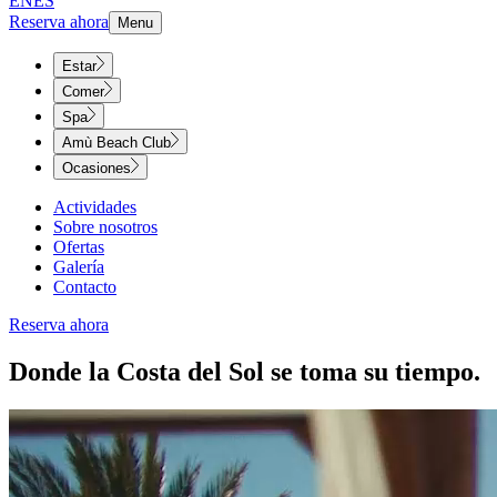
EN
ES
Reserva ahora
Menu
Estar
Comer
Spa
Amù Beach Club
Ocasiones
Actividades
Sobre nosotros
Ofertas
Galería
Contacto
Reserva ahora
Donde la Costa del Sol se toma su tiempo. ​​​​‌ ‍ ​‍​‍‌‍ ‌ ​‍‌‍‍‌‌‍‌ ‌‍‍‌‌‍ ‍​‍​‍​ ‍‍​‍​‍‌ ​ ‌‍​‌‌‍ ‍‌‍‍‌‌ ‌​‌ ‍‌​‍ ‍‌‍‍‌‌‍ ​‍​‍​‍ ​​‍​‍‌‍‍​‌ ​‍‌‍‌‌‌‍‌‍​‍​‍​ ‍‍​‍​‍‌‍‍​‌ ‌​‌ ‌​‌ ​​‌ ​ ​ ‍‍​‍ ​‍ ‌‍ ​​‍ ‌‌‍​‌‌‍ ‍‌‍‌​​‍ ‌‌ ​‍​‍ ‌‌‍‍​‌‍ ‌ ‌​‌‍‌‌‌‍ ​‌ ​ ​‍ ‌‌ ​ ‌ ‌​‌ ‌‌‌‍‌​‌‍‍‌‌‍ ​‍ ‍‌ ‌‍‌‍‌‌‌ ​‍‌‍​ ‌‍‌‌‌‍ ​​‍ ‍‌‍​‌‌ ​​‌ ​​​‍ ‌‍‍‌‌‍ ‍‌ ‌​‌‍‌‌‌‍ ‍‌ ‌​​‍ ‌‍‌‌‌‍‌​‌‍‍‌‌ ‌​​‍ ‌‍ ‌‌‍ ‌‍‌​‌‍‌‌​ ‌‌ ​​‌ ​‍‌‍‌‌‌ ​ ‌‍‌‌‌‍ ‍‌ ‌​‌‍​‌‌ ‌​‌‍‍‌‌‍ ‌‍ ‍​ ‍ ‌‍‍‌‌‍‌​​ ‌​ ​​‌‍​‍​ ‌ ‌‍‌​​ ​‌‌‍​‌‌‍​‍​ ‌‍​‍ ‌​ ‌ ​ ​‍​ ‍‌​ ​‍​‍ ‌​ ‌​‌‍‌‍‌‍​ ​ ‌​​‍ ‌‌‍​‌‌‍‌​‌‍​‍‌‍​ ​‍ ‌‌‍​‍​ ​​‌‍‌​​ ‌ ‌‍‌‍​ ​‌​ ‌​​ ​ ​ ‍​​ ‌‌​ ​‍‌‍‌‌​ ‍ ‌ ‌​‌ ‍‌‌ ​​‌‍‌‌​ ‌‌‍‍​‌‍ ‌ ‌​‌‍‌‌‌‍ ​‌‌​ ‌‍‍‌‌ ‌​‌‍‌‌‌​‍​‌‍ ‌‍ ‌‌‍‌‌‌‌​​‌‍​‌‌‍‌ ‌‍‌‌​ ‍ ‌ ​​‌‍​‌‌ ‌​‌‍‍​​ ‌‌ ​​‌‍​‌‌‍‌ ‌‍‌‌‌​​‍‌ ‌‌‌‍‍‌‌‍ ​‌‍‌​‌‍‌‌‌ ​‍​‍‌‌​ ‌‌‌​​‍‌‌ ‌‍‍ ‌‍‌‌‌ ‍‌​‍‌‌​ ​ ‌​‌​​‍‌‌​ ​ ‌​‌​​‍‌‌​ ​‍​ ​‍​ ​‍‌‍​ ‌‍‌‍‌‍​‌​ ‌‍​ ‌​​ ‍​​ ​​‌‍​ ​ ‌‍​ ‌‍‌‍​ ​‍‌‌​ ​‍​ ​‍​‍‌‌​ ‌‌‌​‌​​‍ ‍‌‍‍​‌‍‌‌‌‍​‌‌‍‌​‌‍‍‌‌‍ ‍‌‍‌ ​ ‌‍​‍‌‍​‌‌ ​ ‌‍‌‌‌‌‌‌‌ ​‍‌‍ ​​ ‌‌‍‍​‌ ‌​‌ ‌​‌ ​​‌ ​ ​‍‌‌​ ​ ‌​​‌​‍‌‌​ ​‍‌​‌‍​‍‌‌​ ​‍‌​‌‍‌‍ ​​‍ ‌‌‍​‌‌‍ ‍‌‍‌​​‍ ‌‌ ​‍​‍ ‌‌‍‍​‌‍ ‌ ‌​‌‍‌‌‌‍ ​‌ ​ ​‍ ‌‌ ​ ‌ ‌​‌ ‌‌‌‍‌​‌‍‍‌‌‍ ​‍ ‍‌ ‌‍‌‍‌‌‌ ​‍‌‍​ ‌‍‌‌‌‍ ​​‍ ‍‌‍​‌‌ ​​‌ ​​​‍‌‍‌‍‍‌‌‍‌​​ ‌​ ​​‌‍​‍​ ‌ ‌‍‌​​ ​‌‌‍​‌‌‍​‍​ ‌‍​‍ ‌​ ‌ ​ ​‍​ ‍‌​ ​‍​‍ ‌​ ‌​‌‍‌‍‌‍​ ​ ‌​​‍ ‌‌‍​‌‌‍‌​‌‍​‍‌‍​ ​‍ ‌‌‍​‍​ ​​‌‍‌​​ ‌ ‌‍‌‍​ ​‌​ ‌​​ ​ ​ ‍​​ ‌‌​ ​‍‌‍‌‌​‍‌‍‌ ‌​‌ ‍‌‌ ​​‌‍‌‌​ ‌‌‍‍​‌‍ ‌ ‌​‌‍‌‌‌‍ ​‌‌​ ‌‍‍‌‌ ‌​‌‍‌‌‌​‍​‌‍ ‌‍ ‌‌‍‌‌‌‌​​‌‍​‌‌‍‌ ‌‍‌‌​‍‌‍‌ ​​‌‍​‌‌ ‌​‌‍‍​​ ‌‌ ​​‌‍​‌‌‍‌ ‌‍‌‌‌​​‍‌ ‌‌‌‍‍‌‌‍ ​‌‍‌​‌‍‌‌‌ ​‍​‍‌‌​ ‌‌‌​​‍‌‌ ‌‍‍ ‌‍‌‌‌ ‍‌​‍‌‌​ ​ ‌​‌​​‍‌‌​ ​ ‌​‌​​‍‌‌​ ​‍​ ​‍​ ​‍‌‍​ ‌‍‌‍‌‍​‌​ ‌‍​ ‌​​ ‍​​ ​​‌‍​ ​ ‌‍​ ‌‍‌‍​ ​‍‌‌​ ​‍​ ​‍​‍‌‌​ ‌‌‌​‌​​‍ ‍‌‍‍​‌‍‌‌‌‍​‌‌‍‌​‌‍‍‌‌‍ ‍‌‍‌ ​‍‌‍‌ ​​‌‍‌‌‌ ​‍‌ ​ ‌ ​​‌‍‌‌‌‍​ ‌ ‌​‌‍‍‌‌ ‌‍‌‍‌‌​ ‌‌ ​​‌ ‌‌‌‍​‍‌‍ ​‌‍‍‌‌ ​ ‌‍‍​‌‍‌‌‌‍‌​​‍​‍‌ ‌