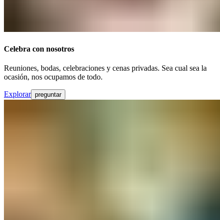
Celebra con nosotros​​​​‌ ‍ ​‍​‍‌‍ ‌ ​‍‌‍‍‌‌‍‌ ‌‍‍‌‌‍ ‍​‍​‍​ ‍‍​‍​‍‌ ​ ‌‍​‌‌‍ ‍‌‍‍‌‌ ‌​‌ ‍‌​‍ ‍‌‍‍‌‌‍ ​‍​‍​‍ ​​‍​‍‌‍‍​‌ ​‍‌‍‌‌‌‍‌‍​‍​‍​ ‍‍​‍​‍‌‍‍​‌ ‌​‌ ‌​‌ ​​‌ ​ ​ ‍‍​‍ ​‍ ‌‍ ​​‍ ‌‌‍​‌‌‍ ‍‌‍‌​​‍ ‌‌ ​‍​‍ ‌‌‍‍​‌‍ ‌ ‌​‌‍‌‌‌‍ ​‌ ​ ​‍ ‌‌ ​ ‌ ‌​‌ ‌‌‌‍‌​‌‍‍‌‌‍ ​‍ ‍‌ ‌‍‌‍‌‌‌ ​‍‌‍​ ‌‍‌‌‌‍ ​​‍ ‍‌‍​‌‌ ​​‌ ​​​‍ ‌‍‍‌‌‍ ‍‌ ‌​‌‍‌‌‌‍ ‍‌ ‌​​‍ ‌‍‌‌‌‍‌​‌‍‍‌‌ ‌​​‍ ‌‍ ‌‌‍ ‌‍‌​‌‍‌‌​ ‌‌ ​​‌ ​‍‌‍‌‌‌ ​ ‌‍‌‌‌‍ ‍‌ ‌​‌‍​‌‌ ‌​‌‍‍‌‌‍ ‌‍ ‍​ ‍ ‌‍‍‌‌‍‌​​ ‌​ ​​‌‍​‍​ ‌ ‌‍‌​​ ​‌‌‍​‌‌‍​‍​ ‌‍​‍ ‌​ ‌ ​ ​‍​ ‍‌​ ​‍​‍ ‌​ ‌​‌‍‌‍‌‍​ ​ ‌​​‍ ‌‌‍​‌‌‍‌​‌‍​‍‌‍​ ​‍ ‌‌‍​‍​ ​​‌‍‌​​ ‌ ‌‍‌‍​ ​‌​ ‌​​ ​ ​ ‍​​ ‌‌​ ​‍‌‍‌‌​ ‍ ‌ ‌​‌ ‍‌‌ ​​‌‍‌‌​ ‌‌‍‍​‌‍ ‌ ‌​‌‍‌‌‌‍ ​‌‌​ ‌‍‍‌‌ ‌​‌‍‌‌‌​‍​‌‍ ‌‍ ‌‌‍‌‌‌‌​​‌‍​‌‌‍‌ ‌‍‌‌​ ‍ ‌ ​​‌‍​‌‌ ‌​‌‍‍​​ ‌‌ ​​‌‍​‌‌‍‌ ‌‍‌‌‌​​‍‌ ‌‌‌‍‍‌‌‍ ​‌‍‌​‌‍‌‌‌ ​‍​‍‌‌​ ‌‌‌​​‍‌‌ ‌‍‍ ‌‍‌‌‌ ‍‌​‍‌‌​ ​ ‌​‌​​‍‌‌​ ​ ‌​‌​​‍‌‌​ ​‍​ ​‍​ ‌ ​ ​​‌‍‌‍‌‍‌‌‌‍‌‍‌‍‌​‌‍​‌​ ‌‍‌‍‌​​ ‍​‌‍​‌‌‍‌‍​‍‌‌​ ​‍​ ​‍​‍‌‌​ ‌‌‌​‌​​‍ ‍‌‍​ ‌‍ ‌‍ ‍‌ ‌​‌‍‌‌‌‍ ‍‌ ‌​​‍‌‌​ ‌‌‌​​‍‌‌ ‌‍‍ ‌‍‌‌‌ ‍‌​‍‌‌​ ​ ‌​‌​​‍‌‌​ ​ ‌​‌​​‍‌‌​ ​‍​ ​‍​ ‌ ‌‍‌‍​ ‌‍‌‍​‍​ ‍‌​ ‌ ​ ​‍‌‍‌​​ ‍‌‌‍‌‍​ ​‌​ ​​​‍‌‌​ ​‍​ ​‍​‍‌‌​ ‌‌‌​‌​​‍ ‍‌ ‌​‌‍‍‌‌ ‌​‌‍ ​‌‍‌‌​ ‌‍​‍‌‍​‌‌ ​ ‌‍‌‌‌‌‌‌‌ ​‍‌‍ ​​ ‌‌‍‍​‌ ‌​‌ ‌​‌ ​​‌ ​ ​‍‌‌​ ​ ‌​​‌​‍‌‌​ ​‍‌​‌‍​‍‌‌​ ​‍‌​‌‍‌‍ ​​‍ ‌‌‍​‌‌‍ ‍‌‍‌​​‍ ‌‌ ​‍​‍ ‌‌‍‍​‌‍ ‌ ‌​‌‍‌‌‌‍ ​‌ ​ ​‍ ‌‌ ​ ‌ ‌​‌ ‌‌‌‍‌​‌‍‍‌‌‍ ​‍ ‍‌ ‌‍‌‍‌‌‌ ​‍‌‍​ ‌‍‌‌‌‍ ​​‍ ‍‌‍​‌‌ ​​‌ ​​​‍‌‍‌‍‍‌‌‍‌​​ ‌​ ​​‌‍​‍​ ‌ ‌‍‌​​ ​‌‌‍​‌‌‍​‍​ ‌‍​‍ ‌​ ‌ ​ ​‍​ ‍‌​ ​‍​‍ ‌​ ‌​‌‍‌‍‌‍​ ​ ‌​​‍ ‌‌‍​‌‌‍‌​‌‍​‍‌‍​ ​‍ ‌‌‍​‍​ ​​‌‍‌​​ ‌ ‌‍‌‍​ ​‌​ ‌​​ ​ ​ ‍​​ ‌‌​ ​‍‌‍‌‌​‍‌‍‌ ‌​‌ ‍‌‌ ​​‌‍‌‌​ ‌‌‍‍​‌‍ ‌ ‌​‌‍‌‌‌‍ ​‌‌​ ‌‍‍‌‌ ‌​‌‍‌‌‌​‍​‌‍ ‌‍ ‌‌‍‌‌‌‌​​‌‍​‌‌‍‌ ‌‍‌‌​‍‌‍‌ ​​‌‍​‌‌ ‌​‌‍‍​​ ‌‌ ​​‌‍​‌‌‍‌ ‌‍‌‌‌​​‍‌ ‌‌‌‍‍‌‌‍ ​‌‍‌​‌‍‌‌‌ ​‍​‍‌‌​ ‌‌‌​​‍‌‌ ‌‍‍ ‌‍‌‌‌ ‍‌​‍‌‌​ ​ ‌​‌​​‍‌‌​ ​ ‌​‌​​‍‌‌​ ​‍​ ​‍​ ‌ ​ ​​‌‍‌‍‌‍‌‌‌‍‌‍‌‍‌​‌‍​‌​ ‌‍‌‍‌​​ ‍​‌‍​‌‌‍‌‍​‍‌‌​ ​‍​ ​‍​‍‌‌​ ‌‌‌​‌​​‍ ‍‌‍​ ‌‍ ‌‍ ‍‌ ‌​‌‍‌‌‌‍ ‍‌ ‌​​‍‌‌​ ‌‌‌​​‍‌‌ ‌‍‍ ‌‍‌‌‌ ‍‌​‍‌‌​ ​ ‌​‌​​‍‌‌​ ​ ‌​‌​​‍‌‌​ ​‍​ ​‍​ ‌ ‌‍‌‍​ ‌‍‌‍​‍​ ‍‌​ ‌ ​ ​‍‌‍‌​​ ‍‌‌‍‌‍​ ​‌​ ​​​‍‌‌​ ​‍​ ​‍​‍‌‌​ ‌‌‌​‌​​‍ ‍‌ ‌​‌‍‍‌‌ ‌​‌‍ ​‌‍‌‌​‍‌‍‌ ​​‌‍‌‌‌ ​‍‌ ​ ‌ ​​‌‍‌‌‌‍​ ‌ ‌​‌‍‍‌‌ ‌‍‌‍‌‌​ ‌‌ ​​‌ ‌‌‌‍​‍‌‍ ​‌‍‍‌‌ ​ ‌‍‍​‌‍‌‌‌‍‌​​‍​‍‌ ‌
Reuniones, bodas, celebraciones y cenas privadas. Sea cual sea la
ocasión, nos ocupamos de todo.​​​​‌ ‍ ​‍​‍‌‍ ‌ ​‍‌‍‍‌‌‍‌ ‌‍‍‌‌‍ ‍​‍​‍​ ‍‍​‍​‍‌ ​ ‌‍​‌‌‍ ‍‌‍‍‌‌ ‌​‌ ‍‌​‍ ‍‌‍‍‌‌‍ ​‍​‍​‍ ​​‍​‍‌‍‍​‌ ​‍‌‍‌‌‌‍‌‍​‍​‍​ ‍‍​‍​‍‌‍‍​‌ ‌​‌ ‌​‌ ​​‌ ​ ​ ‍‍​‍ ​‍ ‌‍ ​​‍ ‌‌‍​‌‌‍ ‍‌‍‌​​‍ ‌‌ ​‍​‍ ‌‌‍‍​‌‍ ‌ ‌​‌‍‌‌‌‍ ​‌ ​ ​‍ ‌‌ ​ ‌ ‌​‌ ‌‌‌‍‌​‌‍‍‌‌‍ ​‍ ‍‌ ‌‍‌‍‌‌‌ ​‍‌‍​ ‌‍‌‌‌‍ ​​‍ ‍‌‍​‌‌ ​​‌ ​​​‍ ‌‍‍‌‌‍ ‍‌ ‌​‌‍‌‌‌‍ ‍‌ ‌​​‍ ‌‍‌‌‌‍‌​‌‍‍‌‌ ‌​​‍ ‌‍ ‌‌‍ ‌‍‌​‌‍‌‌​ ‌‌ ​​‌ ​‍‌‍‌‌‌ ​ ‌‍‌‌‌‍ ‍‌ ‌​‌‍​‌‌ ‌​‌‍‍‌‌‍ ‌‍ ‍​ ‍ ‌‍‍‌‌‍‌​​ ‌​ ​​‌‍​‍​ ‌ ‌‍‌​​ ​‌‌‍​‌‌‍​‍​ ‌‍​‍ ‌​ ‌ ​ ​‍​ ‍‌​ ​‍​‍ ‌​ ‌​‌‍‌‍‌‍​ ​ ‌​​‍ ‌‌‍​‌‌‍‌​‌‍​‍‌‍​ ​‍ ‌‌‍​‍​ ​​‌‍‌​​ ‌ ‌‍‌‍​ ​‌​ ‌​​ ​ ​ ‍​​ ‌‌​ ​‍‌‍‌‌​ ‍ ‌ ‌​‌ ‍‌‌ ​​‌‍‌‌​ ‌‌‍‍​‌‍ ‌ ‌​‌‍‌‌‌‍ ​‌‌​ ‌‍‍‌‌ ‌​‌‍‌‌‌​‍​‌‍ ‌‍ ‌‌‍‌‌‌‌​​‌‍​‌‌‍‌ ‌‍‌‌​ ‍ ‌ ​​‌‍​‌‌ ‌​‌‍‍​​ ‌‌ ​​‌‍​‌‌‍‌ ‌‍‌‌‌​​‍‌ ‌‌‌‍‍‌‌‍ ​‌‍‌​‌‍‌‌‌ ​‍​‍‌‌​ ‌‌‌​​‍‌‌ ‌‍‍ ‌‍‌‌‌ ‍‌​‍‌‌​ ​ ‌​‌​​‍‌‌​ ​ ‌​‌​​‍‌‌​ ​‍​ ​‍​ ‌ ​ ​​‌‍‌‍‌‍‌‌‌‍‌‍‌‍‌​‌‍​‌​ ‌‍‌‍‌​​ ‍​‌‍​‌‌‍‌‍​‍‌‌​ ​‍​ ​‍​‍‌‌​ ‌‌‌​‌​​‍ ‍‌‍​ ‌‍ ‌‍ ‍‌ ‌​‌‍‌‌‌‍ ‍‌ ‌​​‍‌‌​ ‌‌‌​​‍‌‌ ‌‍‍ ‌‍‌‌‌ ‍‌​‍‌‌​ ​ ‌​‌​​‍‌‌​ ​ ‌​‌​​‍‌‌​ ​‍​ ​‍​ ‌ ‌‍‌‍​ ‌‍‌‍​‍​ ‍‌​ ‌ ​ ​‍‌‍‌​​ ‍‌‌‍‌‍​ ​‌​ ​​​‍‌‌​ ​‍​ ​‍​‍‌‌​ ‌‌‌​‌​​‍ ‍‌‍‌‌‌ ‍​‌‍​ ‌‍‌‌‌ ​‍‌ ​​‌ ‌​​ ‌‍​‍‌‍​‌‌ ​ ‌‍‌‌‌‌‌‌‌ ​‍‌‍ ​​ ‌‌‍‍​‌ ‌​‌ ‌​‌ ​​‌ ​ ​‍‌‌​ ​ ‌​​‌​‍‌‌​ ​‍‌​‌‍​‍‌‌​ ​‍‌​‌‍‌‍ ​​‍ ‌‌‍​‌‌‍ ‍‌‍‌​​‍ ‌‌ ​‍​‍ ‌‌‍‍​‌‍ ‌ ‌​‌‍‌‌‌‍ ​‌ ​ ​‍ ‌‌ ​ ‌ ‌​‌ ‌‌‌‍‌​‌‍‍‌‌‍ ​‍ ‍‌ ‌‍‌‍‌‌‌ ​‍‌‍​ ‌‍‌‌‌‍ ​​‍ ‍‌‍​‌‌ ​​‌ ​​​‍‌‍‌‍‍‌‌‍‌​​ ‌​ ​​‌‍​‍​ ‌ ‌‍‌​​ ​‌‌‍​‌‌‍​‍​ ‌‍​‍ ‌​ ‌ ​ ​‍​ ‍‌​ ​‍​‍ ‌​ ‌​‌‍‌‍‌‍​ ​ ‌​​‍ ‌‌‍​‌‌‍‌​‌‍​‍‌‍​ ​‍ ‌‌‍​‍​ ​​‌‍‌​​ ‌ ‌‍‌‍​ ​‌​ ‌​​ ​ ​ ‍​​ ‌‌​ ​‍‌‍‌‌​‍‌‍‌ ‌​‌ ‍‌‌ ​​‌‍‌‌​ ‌‌‍‍​‌‍ ‌ ‌​‌‍‌‌‌‍ ​‌‌​ ‌‍‍‌‌ ‌​‌‍‌‌‌​‍​‌‍ ‌‍ ‌‌‍‌‌‌‌​​‌‍​‌‌‍‌ ‌‍‌‌​‍‌‍‌ ​​‌‍​‌‌ ‌​‌‍‍​​ ‌‌ ​​‌‍​‌‌‍‌ ‌‍‌‌‌​​‍‌ ‌‌‌‍‍‌‌‍ ​‌‍‌​‌‍‌‌‌ ​‍​‍‌‌​ ‌‌‌​​‍‌‌ ‌‍‍ ‌‍‌‌‌ ‍‌​‍‌‌​ ​ ‌​‌​​‍‌‌​ ​ ‌​‌​​‍‌‌​ ​‍​ ​‍​ ‌ ​ ​​‌‍‌‍‌‍‌‌‌‍‌‍‌‍‌​‌‍​‌​ ‌‍‌‍‌​​ ‍​‌‍​‌‌‍‌‍​‍‌‌​ ​‍​ ​‍​‍‌‌​ ‌‌‌​‌​​‍ ‍‌‍​ ‌‍ ‌‍ ‍‌ ‌​‌‍‌‌‌‍ ‍‌ ‌​​‍‌‌​ ‌‌‌​​‍‌‌ ‌‍‍ ‌‍‌‌‌ ‍‌​‍‌‌​ ​ ‌​‌​​‍‌‌​ ​ ‌​‌​​‍‌‌​ ​‍​ ​‍​ ‌ ‌‍‌‍​ ‌‍‌‍​‍​ ‍‌​ ‌ ​ ​‍‌‍‌​​ ‍‌‌‍‌‍​ ​‌​ ​​​‍‌‌​ ​‍​ ​‍​‍‌‌​ ‌‌‌​‌​​‍ ‍‌‍‌‌‌ ‍​‌‍​ ‌‍‌‌‌ ​‍‌ ​​‌ ‌​​‍‌‍‌ ​​‌‍‌‌‌ ​‍‌ ​ ‌ ​​‌‍‌‌‌‍​ ‌ ‌​‌‍‍‌‌ ‌‍‌‍‌‌​ ‌‌ ​​‌ ‌‌‌‍​‍‌‍ ​‌‍‍‌‌ ​ ‌‍‍​‌‍‌‌‌‍‌​​‍​‍‌ ‌
Explorar​​​​‌ ‍ ​‍​‍‌‍ ‌ ​‍‌‍‍‌‌‍‌ ‌‍‍‌‌‍ ‍​‍​‍​ ‍‍​‍​‍‌ ​ ‌‍​‌‌‍ ‍‌‍‍‌‌ ‌​‌ ‍‌​‍ ‍‌‍‍‌‌‍ ​‍​‍​‍ ​​‍​‍‌‍‍​‌ ​‍‌‍‌‌‌‍‌‍​‍​‍​ ‍‍​‍​‍‌‍‍​‌ ‌​‌ ‌​‌ ​​‌ ​ ​ ‍‍​‍ ​‍ ‌‍ ​​‍ ‌‌‍​‌‌‍ ‍‌‍‌​​‍ ‌‌ ​‍​‍ ‌‌‍‍​‌‍ ‌ ‌​‌‍‌‌‌‍ ​‌ ​ ​‍ ‌‌ ​ ‌ ‌​‌ ‌‌‌‍‌​‌‍‍‌‌‍ ​‍ ‍‌ ‌‍‌‍‌‌‌ ​‍‌‍​ ‌‍‌‌‌‍ ​​‍ ‍‌‍​‌‌ ​​‌ ​​​‍ ‌‍‍‌‌‍ ‍‌ ‌​‌‍‌‌‌‍ ‍‌ ‌​​‍ ‌‍‌‌‌‍‌​‌‍‍‌‌ ‌​​‍ ‌‍ ‌‌‍ ‌‍‌​‌‍‌‌​ ‌‌ ​​‌ ​‍‌‍‌‌‌ ​ ‌‍‌‌‌‍ ‍‌ ‌​‌‍​‌‌ ‌​‌‍‍‌‌‍ ‌‍ ‍​ ‍ ‌‍‍‌‌‍‌​​ ‌​ ​​‌‍​‍​ ‌ ‌‍‌​​ ​‌‌‍​‌‌‍​‍​ ‌‍​‍ ‌​ ‌ ​ ​‍​ ‍‌​ ​‍​‍ ‌​ ‌​‌‍‌‍‌‍​ ​ ‌​​‍ ‌‌‍​‌‌‍‌​‌‍​‍‌‍​ ​‍ ‌‌‍​‍​ ​​‌‍‌​​ ‌ ‌‍‌‍​ ​‌​ ‌​​ ​ ​ ‍​​ ‌‌​ ​‍‌‍‌‌​ ‍ ‌ ‌​‌ ‍‌‌ ​​‌‍‌‌​ ‌‌‍‍​‌‍ ‌ ‌​‌‍‌‌‌‍ ​‌‌​ ‌‍‍‌‌ ‌​‌‍‌‌‌​‍​‌‍ ‌‍ ‌‌‍‌‌‌‌​​‌‍​‌‌‍‌ ‌‍‌‌​ ‍ ‌ ​​‌‍​‌‌ ‌​‌‍‍​​ ‌‌ ​​‌‍​‌‌‍‌ ‌‍‌‌‌​​‍‌ ‌‌‌‍‍‌‌‍ ​‌‍‌​‌‍‌‌‌ ​‍​‍‌‌​ ‌‌‌​​‍‌‌ ‌‍‍ ‌‍‌‌‌ ‍‌​‍‌‌​ ​ ‌​‌​​‍‌‌​ ​ ‌​‌​​‍‌‌​ ​‍​ ​‍​ ‌ ​ ​​‌‍‌‍‌‍‌‌‌‍‌‍‌‍‌​‌‍​‌​ ‌‍‌‍‌​​ ‍​‌‍​‌‌‍‌‍​‍‌‌​ ​‍​ ​‍​‍‌‌​ ‌‌‌​‌​​‍ ‍‌‍​ ‌‍ ‌‍ ‍‌ ‌​‌‍‌‌‌‍ ‍‌ ‌​​‍‌‌​ ‌‌‌​​‍‌‌ ‌‍‍ ‌‍‌‌‌ ‍‌​‍‌‌​ ​ ‌​‌​​‍‌‌​ ​ ‌​‌​​‍‌‌​ ​‍​ ​‍​ ‌ ‌‍‌‍​ ‌‍‌‍​‍​ ‍‌​ ‌ ​ ​‍‌‍‌​​ ‍‌‌‍‌‍​ ​‌​ ​​​‍‌‌​ ​‍​ ​‍​‍‌‌​ ‌‌‌​‌​​‍ ‍‌ ​​‌ ​‍‌‍‍‌‌‍ ‌‌‍​‌‌ ​‍‌ ‍‌‌​​ ‌ ‌​‌‍​‌​‍ ‍‌‍ ​‌‍​‌‌‍​‍‌‍‌‌‌‍ ​​ ‌‍​‍‌‍​‌‌ ​ ‌‍‌‌‌‌‌‌‌ ​‍‌‍ ​​ ‌‌‍‍​‌ ‌​‌ ‌​‌ ​​‌ ​ ​‍‌‌​ ​ ‌​​‌​‍‌‌​ ​‍‌​‌‍​‍‌‌​ ​‍‌​‌‍‌‍ ​​‍ ‌‌‍​‌‌‍ ‍‌‍‌​​‍ ‌‌ ​‍​‍ ‌‌‍‍​‌‍ ‌ ‌​‌‍‌‌‌‍ ​‌ ​ ​‍ ‌‌ ​ ‌ ‌​‌ ‌‌‌‍‌​‌‍‍‌‌‍ ​‍ ‍‌ ‌‍‌‍‌‌‌ ​‍‌‍​ ‌‍‌‌‌‍ ​​‍ ‍‌‍​‌‌ ​​‌ ​​​‍‌‍‌‍‍‌‌‍‌​​ ‌​ ​​‌‍​‍​ ‌ ‌‍‌​​ ​‌‌‍​‌‌‍​‍​ ‌‍​‍ ‌​ ‌ ​ ​‍​ ‍‌​ ​‍​‍ ‌​ ‌​‌‍‌‍‌‍​ ​ ‌​​‍ ‌‌‍​‌‌‍‌​‌‍​‍‌‍​ ​‍ ‌‌‍​‍​ ​​‌‍‌​​ ‌ ‌‍‌‍​ ​‌​ ‌​​ ​ ​ ‍​​ ‌‌​ ​‍‌‍‌‌​‍‌‍‌ ‌​‌ ‍‌‌ ​​‌‍‌‌​ ‌‌‍‍​‌‍ ‌ ‌​‌‍‌‌‌‍ ​‌‌​ ‌‍‍‌‌ ‌​‌‍‌‌‌​‍​‌‍ ‌‍ ‌‌‍‌‌‌‌​​‌‍​‌‌‍‌ ‌‍‌‌​‍‌‍‌ ​​‌‍​‌‌ ‌​‌‍‍​​ ‌‌ ​​‌‍​‌‌‍‌ ‌‍‌‌‌​​‍‌ ‌‌‌‍‍‌‌‍ ​‌‍‌​‌‍‌‌‌ ​‍​‍‌‌​ ‌‌‌​​‍‌‌ ‌‍‍ ‌‍‌‌‌ ‍‌​‍‌‌​ ​ ‌​‌​​‍‌‌​ ​ ‌​‌​​‍‌‌​ ​‍​ ​‍​ ‌ ​ ​​‌‍‌‍‌‍‌‌‌‍‌‍‌‍‌​‌‍​‌​ ‌‍‌‍‌​​ ‍​‌‍​‌‌‍‌‍​‍‌‌​ ​‍​ ​‍​‍‌‌​ ‌‌‌​‌​​‍ ‍‌‍​ ‌‍ ‌‍ ‍‌ ‌​‌‍‌‌‌‍ ‍‌ ‌​​‍‌‌​ ‌‌‌​​‍‌‌ ‌‍‍ ‌‍‌‌‌ ‍‌​‍‌‌​ ​ ‌​‌​​‍‌‌​ ​ ‌​‌​​‍‌‌​ ​‍​ ​‍​ ‌ ‌‍‌‍​ ‌‍‌‍​‍​ ‍‌​ ‌ ​ ​‍‌‍‌​​ ‍‌‌‍‌‍​ ​‌​ ​​​‍‌‌​ ​‍​ ​‍​‍‌‌​ ‌‌‌​‌​​‍ ‍‌ ​​‌ ​‍‌‍‍‌‌‍ ‌‌‍​‌‌ ​‍‌ ‍‌‌​​ ‌ ‌​‌‍​‌​‍ ‍‌‍ ​‌‍​‌‌‍​‍‌‍‌‌‌‍ ​​‍‌‍‌ ​​‌‍‌‌‌ ​‍‌ ​ ‌ ​​‌‍‌‌‌‍​ ‌ ‌​‌‍‍‌‌ ‌‍‌‍‌‌​ ‌‌ ​​‌ ‌‌‌‍​‍‌‍ ​‌‍‍‌‌ ​ ‌‍‍​‌‍‌‌‌‍‌​​‍​‍‌ ‌
preguntar​​​​‌ ‍ ​‍​‍‌‍ ‌ ​‍‌‍‍‌‌‍‌ ‌‍‍‌‌‍ ‍​‍​‍​ ‍‍​‍​‍‌ ​ ‌‍​‌‌‍ ‍‌‍‍‌‌ ‌​‌ ‍‌​‍ ‍‌‍‍‌‌‍ ​‍​‍​‍ ​​‍​‍‌‍‍​‌ ​‍‌‍‌‌‌‍‌‍​‍​‍​ ‍‍​‍​‍‌‍‍​‌ ‌​‌ ‌​‌ ​​‌ ​ ​ ‍‍​‍ ​‍ ‌‍ ​​‍ ‌‌‍​‌‌‍ ‍‌‍‌​​‍ ‌‌ ​‍​‍ ‌‌‍‍​‌‍ ‌ ‌​‌‍‌‌‌‍ ​‌ ​ ​‍ ‌‌ ​ ‌ ‌​‌ ‌‌‌‍‌​‌‍‍‌‌‍ ​‍ ‍‌ ‌‍‌‍‌‌‌ ​‍‌‍​ ‌‍‌‌‌‍ ​​‍ ‍‌‍​‌‌ ​​‌ ​​​‍ ‌‍‍‌‌‍ ‍‌ ‌​‌‍‌‌‌‍ ‍‌ ‌​​‍ ‌‍‌‌‌‍‌​‌‍‍‌‌ ‌​​‍ ‌‍ ‌‌‍ ‌‍‌​‌‍‌‌​ ‌‌ ​​‌ ​‍‌‍‌‌‌ ​ ‌‍‌‌‌‍ ‍‌ ‌​‌‍​‌‌ ‌​‌‍‍‌‌‍ ‌‍ ‍​ ‍ ‌‍‍‌‌‍‌​​ ‌​ ​​‌‍​‍​ ‌ ‌‍‌​​ ​‌‌‍​‌‌‍​‍​ ‌‍​‍ ‌​ ‌ ​ ​‍​ ‍‌​ ​‍​‍ ‌​ ‌​‌‍‌‍‌‍​ ​ ‌​​‍ ‌‌‍​‌‌‍‌​‌‍​‍‌‍​ ​‍ ‌‌‍​‍​ ​​‌‍‌​​ ‌ ‌‍‌‍​ ​‌​ ‌​​ ​ ​ ‍​​ ‌‌​ ​‍‌‍‌‌​ ‍ ‌ ‌​‌ ‍‌‌ ​​‌‍‌‌​ ‌‌‍‍​‌‍ ‌ ‌​‌‍‌‌‌‍ ​‌‌​ ‌‍‍‌‌ ‌​‌‍‌‌‌​‍​‌‍ ‌‍ ‌‌‍‌‌‌‌​​‌‍​‌‌‍‌ ‌‍‌‌​ ‍ ‌ ​​‌‍​‌‌ ‌​‌‍‍​​ ‌‌ ​​‌‍​‌‌‍‌ ‌‍‌‌‌​​‍‌ ‌‌‌‍‍‌‌‍ ​‌‍‌​‌‍‌‌‌ ​‍​‍‌‌​ ‌‌‌​​‍‌‌ ‌‍‍ ‌‍‌‌‌ ‍‌​‍‌‌​ ​ ‌​‌​​‍‌‌​ ​ ‌​‌​​‍‌‌​ ​‍​ ​‍​ ‌ ​ ​​‌‍‌‍‌‍‌‌‌‍‌‍‌‍‌​‌‍​‌​ ‌‍‌‍‌​​ ‍​‌‍​‌‌‍‌‍​‍‌‌​ ​‍​ ​‍​‍‌‌​ ‌‌‌​‌​​‍ ‍‌‍​ ‌‍ ‌‍ ‍‌ ‌​‌‍‌‌‌‍ ‍‌ ‌​​‍‌‌​ ‌‌‌​​‍‌‌ ‌‍‍ ‌‍‌‌‌ ‍‌​‍‌‌​ ​ ‌​‌​​‍‌‌​ ​ ‌​‌​​‍‌‌​ ​‍​ ​‍​ ‌ ‌‍‌‍​ ‌‍‌‍​‍​ ‍‌​ ‌ ​ ​‍‌‍‌​​ ‍‌‌‍‌‍​ ​‌​ ​​​‍‌‌​ ​‍​ ​‍​‍‌‌​ ‌‌‌​‌​​‍ ‍‌ ​ ‌‍‌‌‌‍​ ‌‍ ‌‍ ‍‌‍‌​‌‍​‌‌ ​‍‌ ‍‌‌​​ ‌ ‌​‌‍​‌​‍ ‍‌‍ ​‌‍​‌‌‍​‍‌‍‌‌‌‍ ​​ ‌‍​‍‌‍​‌‌ ​ ‌‍‌‌‌‌‌‌‌ ​‍‌‍ ​​ ‌‌‍‍​‌ ‌​‌ ‌​‌ ​​‌ ​ ​‍‌‌​ ​ ‌​​‌​‍‌‌​ ​‍‌​‌‍​‍‌‌​ ​‍‌​‌‍‌‍ ​​‍ ‌‌‍​‌‌‍ ‍‌‍‌​​‍ ‌‌ ​‍​‍ ‌‌‍‍​‌‍ ‌ ‌​‌‍‌‌‌‍ ​‌ ​ ​‍ ‌‌ ​ ‌ ‌​‌ ‌‌‌‍‌​‌‍‍‌‌‍ ​‍ ‍‌ ‌‍‌‍‌‌‌ ​‍‌‍​ ‌‍‌‌‌‍ ​​‍ ‍‌‍​‌‌ ​​‌ ​​​‍‌‍‌‍‍‌‌‍‌​​ ‌​ ​​‌‍​‍​ ‌ ‌‍‌​​ ​‌‌‍​‌‌‍​‍​ ‌‍​‍ ‌​ ‌ ​ ​‍​ ‍‌​ ​‍​‍ ‌​ ‌​‌‍‌‍‌‍​ ​ ‌​​‍ ‌‌‍​‌‌‍‌​‌‍​‍‌‍​ ​‍ ‌‌‍​‍​ ​​‌‍‌​​ ‌ ‌‍‌‍​ ​‌​ ‌​​ ​ ​ ‍​​ ‌‌​ ​‍‌‍‌‌​‍‌‍‌ ‌​‌ ‍‌‌ ​​‌‍‌‌​ ‌‌‍‍​‌‍ ‌ ‌​‌‍‌‌‌‍ ​‌‌​ ‌‍‍‌‌ ‌​‌‍‌‌‌​‍​‌‍ ‌‍ ‌‌‍‌‌‌‌​​‌‍​‌‌‍‌ ‌‍‌‌​‍‌‍‌ ​​‌‍​‌‌ ‌​‌‍‍​​ ‌‌ ​​‌‍​‌‌‍‌ ‌‍‌‌‌​​‍‌ ‌‌‌‍‍‌‌‍ ​‌‍‌​‌‍‌‌‌ ​‍​‍‌‌​ ‌‌‌​​‍‌‌ ‌‍‍ ‌‍‌‌‌ ‍‌​‍‌‌​ ​ ‌​‌​​‍‌‌​ ​ ‌​‌​​‍‌‌​ ​‍​ ​‍​ ‌ ​ ​​‌‍‌‍‌‍‌‌‌‍‌‍‌‍‌​‌‍​‌​ ‌‍‌‍‌​​ ‍​‌‍​‌‌‍‌‍​‍‌‌​ ​‍​ ​‍​‍‌‌​ ‌‌‌​‌​​‍ ‍‌‍​ ‌‍ ‌‍ ‍‌ ‌​‌‍‌‌‌‍ ‍‌ ‌​​‍‌‌​ ‌‌‌​​‍‌‌ ‌‍‍ ‌‍‌‌‌ ‍‌​‍‌‌​ ​ ‌​‌​​‍‌‌​ ​ ‌​‌​​‍‌‌​ ​‍​ ​‍​ ‌ ‌‍‌‍​ ‌‍‌‍​‍​ ‍‌​ ‌ ​ ​‍‌‍‌​​ ‍‌‌‍‌‍​ ​‌​ ​​​‍‌‌​ ​‍​ ​‍​‍‌‌​ ‌‌‌​‌​​‍ ‍‌ ​ ‌‍‌‌‌‍​ ‌‍ ‌‍ ‍‌‍‌​‌‍​‌‌ ​‍‌ ‍‌‌​​ ‌ ‌​‌‍​‌​‍ ‍‌‍ ​‌‍​‌‌‍​‍‌‍‌‌‌‍ ​​‍‌‍‌ ​​‌‍‌‌‌ ​‍‌ ​ ‌ ​​‌‍‌‌‌‍​ ‌ ‌​‌‍‍‌‌ ‌‍‌‍‌‌​ ‌‌ ​​‌ ‌‌‌‍​‍‌‍ ​‌‍‍‌‌ ​ ‌‍‍​‌‍‌‌‌‍‌​​‍​‍‌ ‌