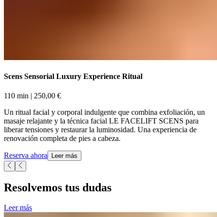
Scens Sensorial Luxury Experience Ritual​​​​‌ ‍ ​‍​‍‌‍ ‌ ​‍‌‍‍‌‌‍‌ ‌‍‍‌‌‍ ‍​‍​‍​ ‍‍​‍​‍‌ ​ ‌‍​‌‌‍ ‍‌‍‍‌‌ ‌​‌ ‍‌​‍ ‍‌‍‍‌‌‍ ​‍​‍​‍ ​​‍​‍‌‍‍​‌ ​‍‌‍‌‌‌‍‌‍​‍​‍​ ‍‍​‍​‍‌‍‍​‌ ‌​‌ ‌​‌ ​​‌ ​ ​ ‍‍​‍ ​‍ ‌‍ ​​‍ ‌‌‍​‌‌‍ ‍‌‍‌​​‍ ‌‌ ​‍​‍ ‌‌‍‍​‌‍ ‌ ‌​‌‍‌‌‌‍ ​‌ ​ ​‍ ‌‌ ​ ‌ ‌​‌ ‌‌‌‍‌​‌‍‍‌‌‍ ​‍ ‍‌ ‌‍‌‍‌‌‌ ​‍‌‍​ ‌‍‌‌‌‍ ​​‍ ‍‌‍​‌‌ ​​‌ ​​​‍ ‌‍‍‌‌‍ ‍‌ ‌​‌‍‌‌‌‍ ‍‌ ‌​​‍ ‌‍‌‌‌‍‌​‌‍‍‌‌ ‌​​‍ ‌‍ ‌‌‍ ‌‍‌​‌‍‌‌​ ‌‌ ​​‌ ​‍‌‍‌‌‌ ​ ‌‍‌‌‌‍ ‍‌ ‌​‌‍​‌‌ ‌​‌‍‍‌‌‍ ‌‍ ‍​ ‍ ‌‍‍‌‌‍‌​​ ‌‌‍‌‌‌‍​‌​ ‍​​ ​‌‌‍​ ‌‍​ ​ ​‍​ ​‍​‍ ‌​ ‍‌‌‍‌‍​ ‍​​ ​ ​‍ ‌​ ‌​‌‍​‌‌‍​‍​ ‌ ​‍ ‌​ ‍​​ ‍‌‌‍‌​​ ​ ​‍ ‌‌‍​‌​ ‌ ​ ‍​​ ‍​​ ‌‍‌‍‌​‌‍​‍​ ​‌​ ‍​​ ‌‌​ ​‍‌‍‌‍​ ‍ ‌ ‌​‌ ‍‌‌ ​​‌‍‌‌​ ‌‌‍‍​‌‍ ‌ ‌​‌‍‌‌‌‍ ​‌‌‌​‌ ​‍‌‍‌‌‌‍​‌‌ ‌​‌‍ ‌‌‍‌‌‌‍ ‍‌ ‌​​ ‍ ‌ ​​‌‍​‌‌ ‌​‌‍‍​​ ‌‌ ‌​‌‍‍‌‌ ‌​‌‍ ​‌‍‌‌​ ‌‍​‍‌‍​‌‌ ​ ‌‍‌‌‌‌‌‌‌ ​‍‌‍ ​​ ‌‌‍‍​‌ ‌​‌ ‌​‌ ​​‌ ​ ​‍‌‌​ ​ ‌​​‌​‍‌‌​ ​‍‌​‌‍​‍‌‌​ ​‍‌​‌‍‌‍ ​​‍ ‌‌‍​‌‌‍ ‍‌‍‌​​‍ ‌‌ ​‍​‍ ‌‌‍‍​‌‍ ‌ ‌​‌‍‌‌‌‍ ​‌ ​ ​‍ ‌‌ ​ ‌ ‌​‌ ‌‌‌‍‌​‌‍‍‌‌‍ ​‍ ‍‌ ‌‍‌‍‌‌‌ ​‍‌‍​ ‌‍‌‌‌‍ ​​‍ ‍‌‍​‌‌ ​​‌ ​​​‍‌‍‌‍‍‌‌‍‌​​ ‌‌‍‌‌‌‍​‌​ ‍​​ ​‌‌‍​ ‌‍​ ​ ​‍​ ​‍​‍ ‌​ ‍‌‌‍‌‍​ ‍​​ ​ ​‍ ‌​ ‌​‌‍​‌‌‍​‍​ ‌ ​‍ ‌​ ‍​​ ‍‌‌‍‌​​ ​ ​‍ ‌‌‍​‌​ ‌ ​ ‍​​ ‍​​ ‌‍‌‍‌​‌‍​‍​ ​‌​ ‍​​ ‌‌​ ​‍‌‍‌‍​‍‌‍‌ ‌​‌ ‍‌‌ ​​‌‍‌‌​ ‌‌‍‍​‌‍ ‌ ‌​‌‍‌‌‌‍ ​‌‌‌​‌ ​‍‌‍‌‌‌‍​‌‌ ‌​‌‍ ‌‌‍‌‌‌‍ ‍‌ ‌​​‍‌‍‌ ​​‌‍​‌‌ ‌​‌‍‍​​ ‌‌ ‌​‌‍‍‌‌ ‌​‌‍ ​‌‍‌‌​‍‌‍‌ ​​‌‍‌‌‌ ​‍‌ ​ ‌ ​​‌‍‌‌‌‍​ ‌ ‌​‌‍‍‌‌ ‌‍‌‍‌‌​ ‌‌ ​​‌ ‌‌‌‍​‍‌‍ ​‌‍‍‌‌ ​ ‌‍‍​‌‍‌‌‌‍‌​​‍​‍‌ ‌
110 min​​​​‌ ‍ ​‍​‍‌‍ ‌ ​‍‌‍‍‌‌‍‌ ‌‍‍‌‌‍ ‍​‍​‍​ ‍‍​‍​‍‌ ​ ‌‍​‌‌‍ ‍‌‍‍‌‌ ‌​‌ ‍‌​‍ ‍‌‍‍‌‌‍ ​‍​‍​‍ ​​‍​‍‌‍‍​‌ ​‍‌‍‌‌‌‍‌‍​‍​‍​ ‍‍​‍​‍‌‍‍​‌ ‌​‌ ‌​‌ ​​‌ ​ ​ ‍‍​‍ ​‍ ‌‍ ​​‍ ‌‌‍​‌‌‍ ‍‌‍‌​​‍ ‌‌ ​‍​‍ ‌‌‍‍​‌‍ ‌ ‌​‌‍‌‌‌‍ ​‌ ​ ​‍ ‌‌ ​ ‌ ‌​‌ ‌‌‌‍‌​‌‍‍‌‌‍ ​‍ ‍‌ ‌‍‌‍‌‌‌ ​‍‌‍​ ‌‍‌‌‌‍ ​​‍ ‍‌‍​‌‌ ​​‌ ​​​‍ ‌‍‍‌‌‍ ‍‌ ‌​‌‍‌‌‌‍ ‍‌ ‌​​‍ ‌‍‌‌‌‍‌​‌‍‍‌‌ ‌​​‍ ‌‍ ‌‌‍ ‌‍‌​‌‍‌‌​ ‌‌ ​​‌ ​‍‌‍‌‌‌ ​ ‌‍‌‌‌‍ ‍‌ ‌​‌‍​‌‌ ‌​‌‍‍‌‌‍ ‌‍ ‍​ ‍ ‌‍‍‌‌‍‌​​ ‌‌‍‌‌‌‍​‌​ ‍​​ ​‌‌‍​ ‌‍​ ​ ​‍​ ​‍​‍ ‌​ ‍‌‌‍‌‍​ ‍​​ ​ ​‍ ‌​ ‌​‌‍​‌‌‍​‍​ ‌ ​‍ ‌​ ‍​​ ‍‌‌‍‌​​ ​ ​‍ ‌‌‍​‌​ ‌ ​ ‍​​ ‍​​ ‌‍‌‍‌​‌‍​‍​ ​‌​ ‍​​ ‌‌​ ​‍‌‍‌‍​ ‍ ‌ ‌​‌ ‍‌‌ ​​‌‍‌‌​ ‌‌‍‍​‌‍ ‌ ‌​‌‍‌‌‌‍ ​‌‌‌​‌ ​‍‌‍‌‌‌‍​‌‌ ‌​‌‍ ‌‌‍‌‌‌‍ ‍‌ ‌​​ ‍ ‌ ​​‌‍​‌‌ ‌​‌‍‍​​ ‌‌ ‌​‌‍‍‌‌‍ ‌‌‍‌‌​ ‌‍​‍‌‍​‌‌ ​ ‌‍‌‌‌‌‌‌‌ ​‍‌‍ ​​ ‌‌‍‍​‌ ‌​‌ ‌​‌ ​​‌ ​ ​‍‌‌​ ​ ‌​​‌​‍‌‌​ ​‍‌​‌‍​‍‌‌​ ​‍‌​‌‍‌‍ ​​‍ ‌‌‍​‌‌‍ ‍‌‍‌​​‍ ‌‌ ​‍​‍ ‌‌‍‍​‌‍ ‌ ‌​‌‍‌‌‌‍ ​‌ ​ ​‍ ‌‌ ​ ‌ ‌​‌ ‌‌‌‍‌​‌‍‍‌‌‍ ​‍ ‍‌ ‌‍‌‍‌‌‌ ​‍‌‍​ ‌‍‌‌‌‍ ​​‍ ‍‌‍​‌‌ ​​‌ ​​​‍‌‍‌‍‍‌‌‍‌​​ ‌‌‍‌‌‌‍​‌​ ‍​​ ​‌‌‍​ ‌‍​ ​ ​‍​ ​‍​‍ ‌​ ‍‌‌‍‌‍​ ‍​​ ​ ​‍ ‌​ ‌​‌‍​‌‌‍​‍​ ‌ ​‍ ‌​ ‍​​ ‍‌‌‍‌​​ ​ ​‍ ‌‌‍​‌​ ‌ ​ ‍​​ ‍​​ ‌‍‌‍‌​‌‍​‍​ ​‌​ ‍​​ ‌‌​ ​‍‌‍‌‍​‍‌‍‌ ‌​‌ ‍‌‌ ​​‌‍‌‌​ ‌‌‍‍​‌‍ ‌ ‌​‌‍‌‌‌‍ ​‌‌‌​‌ ​‍‌‍‌‌‌‍​‌‌ ‌​‌‍ ‌‌‍‌‌‌‍ ‍‌ ‌​​‍‌‍‌ ​​‌‍​‌‌ ‌​‌‍‍​​ ‌‌ ‌​‌‍‍‌‌‍ ‌‌‍‌‌​‍‌‍‌ ​​‌‍‌‌‌ ​‍‌ ​ ‌ ​​‌‍‌‌‌‍​ ‌ ‌​‌‍‍‌‌ ‌‍‌‍‌‌​ ‌‌ ​​‌ ‌‌‌‍​‍‌‍ ​‌‍‍‌‌ ​ ‌‍‍​‌‍‌‌‌‍‌​​‍​‍‌ ‌ | 250,00 €​​​​‌ ‍ ​‍​‍‌‍ ‌ ​‍‌‍‍‌‌‍‌ ‌‍‍‌‌‍ ‍​‍​‍​ ‍‍​‍​‍‌ ​ ‌‍​‌‌‍ ‍‌‍‍‌‌ ‌​‌ ‍‌​‍ ‍‌‍‍‌‌‍ ​‍​‍​‍ ​​‍​‍‌‍‍​‌ ​‍‌‍‌‌‌‍‌‍​‍​‍​ ‍‍​‍​‍‌‍‍​‌ ‌​‌ ‌​‌ ​​‌ ​ ​ ‍‍​‍ ​‍ ‌‍ ​​‍ ‌‌‍​‌‌‍ ‍‌‍‌​​‍ ‌‌ ​‍​‍ ‌‌‍‍​‌‍ ‌ ‌​‌‍‌‌‌‍ ​‌ ​ ​‍ ‌‌ ​ ‌ ‌​‌ ‌‌‌‍‌​‌‍‍‌‌‍ ​‍ ‍‌ ‌‍‌‍‌‌‌ ​‍‌‍​ ‌‍‌‌‌‍ ​​‍ ‍‌‍​‌‌ ​​‌ ​​​‍ ‌‍‍‌‌‍ ‍‌ ‌​‌‍‌‌‌‍ ‍‌ ‌​​‍ ‌‍‌‌‌‍‌​‌‍‍‌‌ ‌​​‍ ‌‍ ‌‌‍ ‌‍‌​‌‍‌‌​ ‌‌ ​​‌ ​‍‌‍‌‌‌ ​ ‌‍‌‌‌‍ ‍‌ ‌​‌‍​‌‌ ‌​‌‍‍‌‌‍ ‌‍ ‍​ ‍ ‌‍‍‌‌‍‌​​ ‌‌‍‌‌‌‍​‌​ ‍​​ ​‌‌‍​ ‌‍​ ​ ​‍​ ​‍​‍ ‌​ ‍‌‌‍‌‍​ ‍​​ ​ ​‍ ‌​ ‌​‌‍​‌‌‍​‍​ ‌ ​‍ ‌​ ‍​​ ‍‌‌‍‌​​ ​ ​‍ ‌‌‍​‌​ ‌ ​ ‍​​ ‍​​ ‌‍‌‍‌​‌‍​‍​ ​‌​ ‍​​ ‌‌​ ​‍‌‍‌‍​ ‍ ‌ ‌​‌ ‍‌‌ ​​‌‍‌‌​ ‌‌‍‍​‌‍ ‌ ‌​‌‍‌‌‌‍ ​‌‌‌​‌ ​‍‌‍‌‌‌‍​‌‌ ‌​‌‍ ‌‌‍‌‌‌‍ ‍‌ ‌​​ ‍ ‌ ​​‌‍​‌‌ ‌​‌‍‍​​ ‌‌ ​​‌ ​‍‌‍‍‌‌‍​ ‌‍‌‌​ ‌‍​‍‌‍​‌‌ ​ ‌‍‌‌‌‌‌‌‌ ​‍‌‍ ​​ ‌‌‍‍​‌ ‌​‌ ‌​‌ ​​‌ ​ ​‍‌‌​ ​ ‌​​‌​‍‌‌​ ​‍‌​‌‍​‍‌‌​ ​‍‌​‌‍‌‍ ​​‍ ‌‌‍​‌‌‍ ‍‌‍‌​​‍ ‌‌ ​‍​‍ ‌‌‍‍​‌‍ ‌ ‌​‌‍‌‌‌‍ ​‌ ​ ​‍ ‌‌ ​ ‌ ‌​‌ ‌‌‌‍‌​‌‍‍‌‌‍ ​‍ ‍‌ ‌‍‌‍‌‌‌ ​‍‌‍​ ‌‍‌‌‌‍ ​​‍ ‍‌‍​‌‌ ​​‌ ​​​‍‌‍‌‍‍‌‌‍‌​​ ‌‌‍‌‌‌‍​‌​ ‍​​ ​‌‌‍​ ‌‍​ ​ ​‍​ ​‍​‍ ‌​ ‍‌‌‍‌‍​ ‍​​ ​ ​‍ ‌​ ‌​‌‍​‌‌‍​‍​ ‌ ​‍ ‌​ ‍​​ ‍‌‌‍‌​​ ​ ​‍ ‌‌‍​‌​ ‌ ​ ‍​​ ‍​​ ‌‍‌‍‌​‌‍​‍​ ​‌​ ‍​​ ‌‌​ ​‍‌‍‌‍​‍‌‍‌ ‌​‌ ‍‌‌ ​​‌‍‌‌​ ‌‌‍‍​‌‍ ‌ ‌​‌‍‌‌‌‍ ​‌‌‌​‌ ​‍‌‍‌‌‌‍​‌‌ ‌​‌‍ ‌‌‍‌‌‌‍ ‍‌ ‌​​‍‌‍‌ ​​‌‍​‌‌ ‌​‌‍‍​​ ‌‌ ​​‌ ​‍‌‍‍‌‌‍​ ‌‍‌‌​‍‌‍‌ ​​‌‍‌‌‌ ​‍‌ ​ ‌ ​​‌‍‌‌‌‍​ ‌ ‌​‌‍‍‌‌ ‌‍‌‍‌‌​ ‌‌ ​​‌ ‌‌‌‍​‍‌‍ ​‌‍‍‌‌ ​ ‌‍‍​‌‍‌‌‌‍‌​​‍​‍‌ ‌
Un ritual facial y corporal indulgente que combina exfoliación, un
masaje relajante y la técnica facial LE FACELIFT SCENS para
liberar tensiones y restaurar la luminosidad. Una experiencia de
renovación completa de pies a cabeza.​​​​‌ ‍ ​‍​‍‌‍ ‌ ​‍‌‍‍‌‌‍‌ ‌‍‍‌‌‍ ‍​‍​‍​ ‍‍​‍​‍‌ ​ ‌‍​‌‌‍ ‍‌‍‍‌‌ ‌​‌ ‍‌​‍ ‍‌‍‍‌‌‍ ​‍​‍​‍ ​​‍​‍‌‍‍​‌ ​‍‌‍‌‌‌‍‌‍​‍​‍​ ‍‍​‍​‍‌‍‍​‌ ‌​‌ ‌​‌ ​​‌ ​ ​ ‍‍​‍ ​‍ ‌‍ ​​‍ ‌‌‍​‌‌‍ ‍‌‍‌​​‍ ‌‌ ​‍​‍ ‌‌‍‍​‌‍ ‌ ‌​‌‍‌‌‌‍ ​‌ ​ ​‍ ‌‌ ​ ‌ ‌​‌ ‌‌‌‍‌​‌‍‍‌‌‍ ​‍ ‍‌ ‌‍‌‍‌‌‌ ​‍‌‍​ ‌‍‌‌‌‍ ​​‍ ‍‌‍​‌‌ ​​‌ ​​​‍ ‌‍‍‌‌‍ ‍‌ ‌​‌‍‌‌‌‍ ‍‌ ‌​​‍ ‌‍‌‌‌‍‌​‌‍‍‌‌ ‌​​‍ ‌‍ ‌‌‍ ‌‍‌​‌‍‌‌​ ‌‌ ​​‌ ​‍‌‍‌‌‌ ​ ‌‍‌‌‌‍ ‍‌ ‌​‌‍​‌‌ ‌​‌‍‍‌‌‍ ‌‍ ‍​ ‍ ‌‍‍‌‌‍‌​​ ‌‌‍‌‌‌‍​‌​ ‍​​ ​‌‌‍​ ‌‍​ ​ ​‍​ ​‍​‍ ‌​ ‍‌‌‍‌‍​ ‍​​ ​ ​‍ ‌​ ‌​‌‍​‌‌‍​‍​ ‌ ​‍ ‌​ ‍​​ ‍‌‌‍‌​​ ​ ​‍ ‌‌‍​‌​ ‌ ​ ‍​​ ‍​​ ‌‍‌‍‌​‌‍​‍​ ​‌​ ‍​​ ‌‌​ ​‍‌‍‌‍​ ‍ ‌ ‌​‌ ‍‌‌ ​​‌‍‌‌​ ‌‌‍‍​‌‍ ‌ ‌​‌‍‌‌‌‍ ​‌‌‌​‌ ​‍‌‍‌‌‌‍​‌‌ ‌​‌‍ ‌‌‍‌‌‌‍ ‍‌ ‌​​ ‍ ‌ ​​‌‍​‌‌ ‌​‌‍‍​​ ‌‌‍‌​‌‍‌‌‌ ​ ‌‍​ ‌ ​‍‌‍‍‌‌ ​​‌ ‌​‌‍‍‌‌‍ ‌‍ ‍​ ‌‍​‍‌‍​‌‌ ​ ‌‍‌‌‌‌‌‌‌ ​‍‌‍ ​​ ‌‌‍‍​‌ ‌​‌ ‌​‌ ​​‌ ​ ​‍‌‌​ ​ ‌​​‌​‍‌‌​ ​‍‌​‌‍​‍‌‌​ ​‍‌​‌‍‌‍ ​​‍ ‌‌‍​‌‌‍ ‍‌‍‌​​‍ ‌‌ ​‍​‍ ‌‌‍‍​‌‍ ‌ ‌​‌‍‌‌‌‍ ​‌ ​ ​‍ ‌‌ ​ ‌ ‌​‌ ‌‌‌‍‌​‌‍‍‌‌‍ ​‍ ‍‌ ‌‍‌‍‌‌‌ ​‍‌‍​ ‌‍‌‌‌‍ ​​‍ ‍‌‍​‌‌ ​​‌ ​​​‍‌‍‌‍‍‌‌‍‌​​ ‌‌‍‌‌‌‍​‌​ ‍​​ ​‌‌‍​ ‌‍​ ​ ​‍​ ​‍​‍ ‌​ ‍‌‌‍‌‍​ ‍​​ ​ ​‍ ‌​ ‌​‌‍​‌‌‍​‍​ ‌ ​‍ ‌​ ‍​​ ‍‌‌‍‌​​ ​ ​‍ ‌‌‍​‌​ ‌ ​ ‍​​ ‍​​ ‌‍‌‍‌​‌‍​‍​ ​‌​ ‍​​ ‌‌​ ​‍‌‍‌‍​‍‌‍‌ ‌​‌ ‍‌‌ ​​‌‍‌‌​ ‌‌‍‍​‌‍ ‌ ‌​‌‍‌‌‌‍ ​‌‌‌​‌ ​‍‌‍‌‌‌‍​‌‌ ‌​‌‍ ‌‌‍‌‌‌‍ ‍‌ ‌​​‍‌‍‌ ​​‌‍​‌‌ ‌​‌‍‍​​ ‌‌‍‌​‌‍‌‌‌ ​ ‌‍​ ‌ ​‍‌‍‍‌‌ ​​‌ ‌​‌‍‍‌‌‍ ‌‍ ‍​‍‌‍‌ ​​‌‍‌‌‌ ​‍‌ ​ ‌ ​​‌‍‌‌‌‍​ ‌ ‌​‌‍‍‌‌ ‌‍‌‍‌‌​ ‌‌ ​​‌ ‌‌‌‍​‍‌‍ ​‌‍‍‌‌ ​ ‌‍‍​‌‍‌‌‌‍‌​​‍​‍‌ ‌
Reserva ahora​​​​‌ ‍ ​‍​‍‌‍ ‌ ​‍‌‍‍‌‌‍‌ ‌‍‍‌‌‍ ‍​‍​‍​ ‍‍​‍​‍‌ ​ ‌‍​‌‌‍ ‍‌‍‍‌‌ ‌​‌ ‍‌​‍ ‍‌‍‍‌‌‍ ​‍​‍​‍ ​​‍​‍‌‍‍​‌ ​‍‌‍‌‌‌‍‌‍​‍​‍​ ‍‍​‍​‍‌‍‍​‌ ‌​‌ ‌​‌ ​​‌ ​ ​ ‍‍​‍ ​‍ ‌‍ ​​‍ ‌‌‍​‌‌‍ ‍‌‍‌​​‍ ‌‌ ​‍​‍ ‌‌‍‍​‌‍ ‌ ‌​‌‍‌‌‌‍ ​‌ ​ ​‍ ‌‌ ​ ‌ ‌​‌ ‌‌‌‍‌​‌‍‍‌‌‍ ​‍ ‍‌ ‌‍‌‍‌‌‌ ​‍‌‍​ ‌‍‌‌‌‍ ​​‍ ‍‌‍​‌‌ ​​‌ ​​​‍ ‌‍‍‌‌‍ ‍‌ ‌​‌‍‌‌‌‍ ‍‌ ‌​​‍ ‌‍‌‌‌‍‌​‌‍‍‌‌ ‌​​‍ ‌‍ ‌‌‍ ‌‍‌​‌‍‌‌​ ‌‌ ​​‌ ​‍‌‍‌‌‌ ​ ‌‍‌‌‌‍ ‍‌ ‌​‌‍​‌‌ ‌​‌‍‍‌‌‍ ‌‍ ‍​ ‍ ‌‍‍‌‌‍‌​​ ‌‌‍‌‌‌‍​‌​ ‍​​ ​‌‌‍​ ‌‍​ ​ ​‍​ ​‍​‍ ‌​ ‍‌‌‍‌‍​ ‍​​ ​ ​‍ ‌​ ‌​‌‍​‌‌‍​‍​ ‌ ​‍ ‌​ ‍​​ ‍‌‌‍‌​​ ​ ​‍ ‌‌‍​‌​ ‌ ​ ‍​​ ‍​​ ‌‍‌‍‌​‌‍​‍​ ​‌​ ‍​​ ‌‌​ ​‍‌‍‌‍​ ‍ ‌ ‌​‌ ‍‌‌ ​​‌‍‌‌​ ‌‌‍‍​‌‍ ‌ ‌​‌‍‌‌‌‍ ​‌‌‌​‌ ​‍‌‍‌‌‌‍​‌‌ ‌​‌‍ ‌‌‍‌‌‌‍ ‍‌ ‌​​ ‍ ‌ ​​‌‍​‌‌ ‌​‌‍‍​​ ‌‌‍​ ‌ ‌​‌‍​‌​‍ ‍‌‍ ​‌‍​‌‌‍​‍‌‍‌‌‌‍ ​​ ‌‍​‍‌‍​‌‌ ​ ‌‍‌‌‌‌‌‌‌ ​‍‌‍ ​​ ‌‌‍‍​‌ ‌​‌ ‌​‌ ​​‌ ​ ​‍‌‌​ ​ ‌​​‌​‍‌‌​ ​‍‌​‌‍​‍‌‌​ ​‍‌​‌‍‌‍ ​​‍ ‌‌‍​‌‌‍ ‍‌‍‌​​‍ ‌‌ ​‍​‍ ‌‌‍‍​‌‍ ‌ ‌​‌‍‌‌‌‍ ​‌ ​ ​‍ ‌‌ ​ ‌ ‌​‌ ‌‌‌‍‌​‌‍‍‌‌‍ ​‍ ‍‌ ‌‍‌‍‌‌‌ ​‍‌‍​ ‌‍‌‌‌‍ ​​‍ ‍‌‍​‌‌ ​​‌ ​​​‍‌‍‌‍‍‌‌‍‌​​ ‌‌‍‌‌‌‍​‌​ ‍​​ ​‌‌‍​ ‌‍​ ​ ​‍​ ​‍​‍ ‌​ ‍‌‌‍‌‍​ ‍​​ ​ ​‍ ‌​ ‌​‌‍​‌‌‍​‍​ ‌ ​‍ ‌​ ‍​​ ‍‌‌‍‌​​ ​ ​‍ ‌‌‍​‌​ ‌ ​ ‍​​ ‍​​ ‌‍‌‍‌​‌‍​‍​ ​‌​ ‍​​ ‌‌​ ​‍‌‍‌‍​‍‌‍‌ ‌​‌ ‍‌‌ ​​‌‍‌‌​ ‌‌‍‍​‌‍ ‌ ‌​‌‍‌‌‌‍ ​‌‌‌​‌ ​‍‌‍‌‌‌‍​‌‌ ‌​‌‍ ‌‌‍‌‌‌‍ ‍‌ ‌​​‍‌‍‌ ​​‌‍​‌‌ ‌​‌‍‍​​ ‌‌‍​ ‌ ‌​‌‍​‌​‍ ‍‌‍ ​‌‍​‌‌‍​‍‌‍‌‌‌‍ ​​‍‌‍‌ ​​‌‍‌‌‌ ​‍‌ ​ ‌ ​​‌‍‌‌‌‍​ ‌ ‌​‌‍‍‌‌ ‌‍‌‍‌‌​ ‌‌ ​​‌ ‌‌‌‍​‍‌‍ ​‌‍‍‌‌ ​ ‌‍‍​‌‍‌‌‌‍‌​​‍​‍‌ ‌
Leer más
Resolvemos tus dudas​​​​‌ ‍ ​‍​‍‌‍ ‌ ​‍‌‍‍‌‌‍‌ ‌‍‍‌‌‍ ‍​‍​‍​ ‍‍​‍​‍‌ ​ ‌‍​‌‌‍ ‍‌‍‍‌‌ ‌​‌ ‍‌​‍ ‍‌‍‍‌‌‍ ​‍​‍​‍ ​​‍​‍‌‍‍​‌ ​‍‌‍‌‌‌‍‌‍​‍​‍​ ‍‍​‍​‍‌‍‍​‌ ‌​‌ ‌​‌ ​​‌ ​ ​ ‍‍​‍ ​‍ ‌‍ ​​‍ ‌‌‍​‌‌‍ ‍‌‍‌​​‍ ‌‌ ​‍​‍ ‌‌‍‍​‌‍ ‌ ‌​‌‍‌‌‌‍ ​‌ ​ ​‍ ‌‌ ​ ‌ ‌​‌ ‌‌‌‍‌​‌‍‍‌‌‍ ​‍ ‍‌ ‌‍‌‍‌‌‌ ​‍‌‍​ ‌‍‌‌‌‍ ​​‍ ‍‌‍​‌‌ ​​‌ ​​​‍ ‌‍‍‌‌‍ ‍‌ ‌​‌‍‌‌‌‍ ‍‌ ‌​​‍ ‌‍‌‌‌‍‌​‌‍‍‌‌ ‌​​‍ ‌‍ ‌‌‍ ‌‍‌​‌‍‌‌​ ‌‌ ​​‌ ​‍‌‍‌‌‌ ​ ‌‍‌‌‌‍ ‍‌ ‌​‌‍​‌‌ ‌​‌‍‍‌‌‍ ‌‍ ‍​ ‍ ‌‍‍‌‌‍‌​​ ‌​ ‌ ‌‍​‌​ ‍​​ ​‍‌‍‌‌​ ​​‌‍‌​‌‍​‍​‍ ‌‌‍‌‍​ ​​‌‍‌​‌‍‌‌​‍ ‌​ ‌​​ ​‌​ ‌‌‌‍‌​​‍ ‌​ ‍‌​ ​ ‌‍​‌‌‍​‌​‍ ‌‌‍​‍‌‍​‌​ ​‍​ ‌ ​ ‌ ​ ​‍‌‍​‌​ ​​‌‍‌‌​ ​‍‌‍‌​​ ‍​​ ‍ ‌ ‌​‌ ‍‌‌ ​​‌‍‌‌​ ‌‌‍‍​‌‍ ‌ ‌​‌‍‌‌‌‍ ​‌‌​ ‌‍‍‌‌ ‌​‌‍‌‌‌‌​​‌‍​‌‌‍‌ ‌‍‌‌​ ‍ ‌ ​​‌‍​‌‌ ‌​‌‍‍​​ ‌‌ ​​‌‍​‌‌‍‌ ‌‍‌‌‌​​‍‌ ‌‌‌‍‍‌‌‍ ​‌‍‌​‌‍‌‌‌ ​‍​‍‌‌​ ‌‌‌​​‍‌‌ ‌‍‍ ‌‍‌‌‌ ‍‌​‍‌‌​ ​ ‌​‌​​‍‌‌​ ​ ‌​‌​​‍‌‌​ ​‍​ ​‍​ ‌‍​ ‌‌​ ‌​​ ‍‌‌‍​‍​ ‍‌‌‍‌‌‌‍‌​​ ‍‌​ ​ ​ ‍​​ ‍​​‍‌‌​ ​‍​ ​‍​‍‌‌​ ‌‌‌​‌​​‍ ‍‌‍‍​‌‍‌‌‌‍​‌‌‍‌​‌‍‍‌‌‍ ‍‌‍‌ ​ ‌‍​‍‌‍​‌‌ ​ ‌‍‌‌‌‌‌‌‌ ​‍‌‍ ​​ ‌‌‍‍​‌ ‌​‌ ‌​‌ ​​‌ ​ ​‍‌‌​ ​ ‌​​‌​‍‌‌​ ​‍‌​‌‍​‍‌‌​ ​‍‌​‌‍‌‍ ​​‍ ‌‌‍​‌‌‍ ‍‌‍‌​​‍ ‌‌ ​‍​‍ ‌‌‍‍​‌‍ ‌ ‌​‌‍‌‌‌‍ ​‌ ​ ​‍ ‌‌ ​ ‌ ‌​‌ ‌‌‌‍‌​‌‍‍‌‌‍ ​‍ ‍‌ ‌‍‌‍‌‌‌ ​‍‌‍​ ‌‍‌‌‌‍ ​​‍ ‍‌‍​‌‌ ​​‌ ​​​‍‌‍‌‍‍‌‌‍‌​​ ‌​ ‌ ‌‍​‌​ ‍​​ ​‍‌‍‌‌​ ​​‌‍‌​‌‍​‍​‍ ‌‌‍‌‍​ ​​‌‍‌​‌‍‌‌​‍ ‌​ ‌​​ ​‌​ ‌‌‌‍‌​​‍ ‌​ ‍‌​ ​ ‌‍​‌‌‍​‌​‍ ‌‌‍​‍‌‍​‌​ ​‍​ ‌ ​ ‌ ​ ​‍‌‍​‌​ ​​‌‍‌‌​ ​‍‌‍‌​​ ‍​​‍‌‍‌ ‌​‌ ‍‌‌ ​​‌‍‌‌​ ‌‌‍‍​‌‍ ‌ ‌​‌‍‌‌‌‍ ​‌‌​ ‌‍‍‌‌ ‌​‌‍‌‌‌‌​​‌‍​‌‌‍‌ ‌‍‌‌​‍‌‍‌ ​​‌‍​‌‌ ‌​‌‍‍​​ ‌‌ ​​‌‍​‌‌‍‌ ‌‍‌‌‌​​‍‌ ‌‌‌‍‍‌‌‍ ​‌‍‌​‌‍‌‌‌ ​‍​‍‌‌​ ‌‌‌​​‍‌‌ ‌‍‍ ‌‍‌‌‌ ‍‌​‍‌‌​ ​ ‌​‌​​‍‌‌​ ​ ‌​‌​​‍‌‌​ ​‍​ ​‍​ ‌‍​ ‌‌​ ‌​​ ‍‌‌‍​‍​ ‍‌‌‍‌‌‌‍‌​​ ‍‌​ ​ ​ ‍​​ ‍​​‍‌‌​ ​‍​ ​‍​‍‌‌​ ‌‌‌​‌​​‍ ‍‌‍‍​‌‍‌‌‌‍​‌‌‍‌​‌‍‍‌‌‍ ‍‌‍‌ ​‍‌‍‌ ​​‌‍‌‌‌ ​‍‌ ​ ‌ ​​‌‍‌‌‌‍​ ‌ ‌​‌‍‍‌‌ ‌‍‌‍‌‌​ ‌‌ ​​‌ ‌‌‌‍​‍‌‍ ​‌‍‍‌‌ ​ ‌‍‍​‌‍‌‌‌‍‌​​‍​‍‌ ‌
Leer más​​​​‌ ‍ ​‍​‍‌‍ ‌ ​‍‌‍‍‌‌‍‌ ‌‍‍‌‌‍ ‍​‍​‍​ ‍‍​‍​‍‌ ​ ‌‍​‌‌‍ ‍‌‍‍‌‌ ‌​‌ ‍‌​‍ ‍‌‍‍‌‌‍ ​‍​‍​‍ ​​‍​‍‌‍‍​‌ ​‍‌‍‌‌‌‍‌‍​‍​‍​ ‍‍​‍​‍‌‍‍​‌ ‌​‌ ‌​‌ ​​‌ ​ ​ ‍‍​‍ ​‍ ‌‍ ​​‍ ‌‌‍​‌‌‍ ‍‌‍‌​​‍ ‌‌ ​‍​‍ ‌‌‍‍​‌‍ ‌ ‌​‌‍‌‌‌‍ ​‌ ​ ​‍ ‌‌ ​ ‌ ‌​‌ ‌‌‌‍‌​‌‍‍‌‌‍ ​‍ ‍‌ ‌‍‌‍‌‌‌ ​‍‌‍​ ‌‍‌‌‌‍ ​​‍ ‍‌‍​‌‌ ​​‌ ​​​‍ ‌‍‍‌‌‍ ‍‌ ‌​‌‍‌‌‌‍ ‍‌ ‌​​‍ ‌‍‌‌‌‍‌​‌‍‍‌‌ ‌​​‍ ‌‍ ‌‌‍ ‌‍‌​‌‍‌‌​ ‌‌ ​​‌ ​‍‌‍‌‌‌ ​ ‌‍‌‌‌‍ ‍‌ ‌​‌‍​‌‌ ‌​‌‍‍‌‌‍ ‌‍ ‍​ ‍ ‌‍‍‌‌‍‌​​ ‌​ ‌ ‌‍​‌​ ‍​​ ​‍‌‍‌‌​ ​​‌‍‌​‌‍​‍​‍ ‌‌‍‌‍​ ​​‌‍‌​‌‍‌‌​‍ ‌​ ‌​​ ​‌​ ‌‌‌‍‌​​‍ ‌​ ‍‌​ ​ ‌‍​‌‌‍​‌​‍ ‌‌‍​‍‌‍​‌​ ​‍​ ‌ ​ ‌ ​ ​‍‌‍​‌​ ​​‌‍‌‌​ ​‍‌‍‌​​ ‍​​ ‍ ‌ ‌​‌ ‍‌‌ ​​‌‍‌‌​ ‌‌‍‍​‌‍ ‌ ‌​‌‍‌‌‌‍ ​‌‌​ ‌‍‍‌‌ ‌​‌‍‌‌‌‌​​‌‍​‌‌‍‌ ‌‍‌‌​ ‍ ‌ ​​‌‍​‌‌ ‌​‌‍‍​​ ‌‌ ​​‌‍​‌‌‍‌ ‌‍‌‌‌​​‍‌ ‌‌‌‍‍‌‌‍ ​‌‍‌​‌‍‌‌‌ ​‍​‍‌‌​ ‌‌‌​​‍‌‌ ‌‍‍ ‌‍‌‌‌ ‍‌​‍‌‌​ ​ ‌​‌​​‍‌‌​ ​ ‌​‌​​‍‌‌​ ​‍​ ​‍​ ‌‍​ ‌‌​ ‌​​ ‍‌‌‍​‍​ ‍‌‌‍‌‌‌‍‌​​ ‍‌​ ​ ​ ‍​​ ‍​​‍‌‌​ ​‍​ ​‍​‍‌‌​ ‌‌‌​‌​​‍ ‍‌ ​ ‌‍‌‌‌‍​ ‌‍ ‌‍ ‍‌‍‌​‌‍​‌‌ ​‍‌ ‍‌‌​​ ‌ ‌​‌‍​‌​‍ ‍‌‍ ​‌‍​‌‌‍​‍‌‍‌‌‌‍ ​​ ‌‍​‍‌‍​‌‌ ​ ‌‍‌‌‌‌‌‌‌ ​‍‌‍ ​​ ‌‌‍‍​‌ ‌​‌ ‌​‌ ​​‌ ​ ​‍‌‌​ ​ ‌​​‌​‍‌‌​ ​‍‌​‌‍​‍‌‌​ ​‍‌​‌‍‌‍ ​​‍ ‌‌‍​‌‌‍ ‍‌‍‌​​‍ ‌‌ ​‍​‍ ‌‌‍‍​‌‍ ‌ ‌​‌‍‌‌‌‍ ​‌ ​ ​‍ ‌‌ ​ ‌ ‌​‌ ‌‌‌‍‌​‌‍‍‌‌‍ ​‍ ‍‌ ‌‍‌‍‌‌‌ ​‍‌‍​ ‌‍‌‌‌‍ ​​‍ ‍‌‍​‌‌ ​​‌ ​​​‍‌‍‌‍‍‌‌‍‌​​ ‌​ ‌ ‌‍​‌​ ‍​​ ​‍‌‍‌‌​ ​​‌‍‌​‌‍​‍​‍ ‌‌‍‌‍​ ​​‌‍‌​‌‍‌‌​‍ ‌​ ‌​​ ​‌​ ‌‌‌‍‌​​‍ ‌​ ‍‌​ ​ ‌‍​‌‌‍​‌​‍ ‌‌‍​‍‌‍​‌​ ​‍​ ‌ ​ ‌ ​ ​‍‌‍​‌​ ​​‌‍‌‌​ ​‍‌‍‌​​ ‍​​‍‌‍‌ ‌​‌ ‍‌‌ ​​‌‍‌‌​ ‌‌‍‍​‌‍ ‌ ‌​‌‍‌‌‌‍ ​‌‌​ ‌‍‍‌‌ ‌​‌‍‌‌‌‌​​‌‍​‌‌‍‌ ‌‍‌‌​‍‌‍‌ ​​‌‍​‌‌ ‌​‌‍‍​​ ‌‌ ​​‌‍​‌‌‍‌ ‌‍‌‌‌​​‍‌ ‌‌‌‍‍‌‌‍ ​‌‍‌​‌‍‌‌‌ ​‍​‍‌‌​ ‌‌‌​​‍‌‌ ‌‍‍ ‌‍‌‌‌ ‍‌​‍‌‌​ ​ ‌​‌​​‍‌‌​ ​ ‌​‌​​‍‌‌​ ​‍​ ​‍​ ‌‍​ ‌‌​ ‌​​ ‍‌‌‍​‍​ ‍‌‌‍‌‌‌‍‌​​ ‍‌​ ​ ​ ‍​​ ‍​​‍‌‌​ ​‍​ ​‍​‍‌‌​ ‌‌‌​‌​​‍ ‍‌ ​ ‌‍‌‌‌‍​ ‌‍ ‌‍ ‍‌‍‌​‌‍​‌‌ ​‍‌ ‍‌‌​​ ‌ ‌​‌‍​‌​‍ ‍‌‍ ​‌‍​‌‌‍​‍‌‍‌‌‌‍ ​​‍‌‍‌ ​​‌‍‌‌‌ ​‍‌ ​ ‌ ​​‌‍‌‌‌‍​ ‌ ‌​‌‍‍‌‌ ‌‍‌‍‌‌​ ‌‌ ​​‌ ‌‌‌‍​‍‌‍ ​‌‍‍‌‌ ​ ‌‍‍​‌‍‌‌‌‍‌​​‍​‍‌ ‌