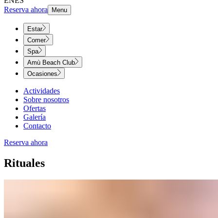
EN
ES
Reserva ahora
Menu
Estar
Comer
Spa
Amù Beach Club
Ocasiones
Actividades
Sobre nosotros
Ofertas
Galería
Contacto
Reserva ahora
Rituales​​​​‌ ‍ ​‍​‍‌‍ ‌ ​‍‌‍‍‌‌‍‌ ‌‍‍‌‌‍ ‍​‍​‍​ ‍‍​‍​‍‌ ​ ‌‍​‌‌‍ ‍‌‍‍‌‌ ‌​‌ ‍‌​‍ ‍‌‍‍‌‌‍ ​‍​‍​‍ ​​‍​‍‌‍‍​‌ ​‍‌‍‌‌‌‍‌‍​‍​‍​ ‍‍​‍​‍‌‍‍​‌ ‌​‌ ‌​‌ ​​‌ ​ ​ ‍‍​‍ ​‍ ‌‍ ​​‍ ‌‌‍​‌‌‍ ‍‌‍‌​​‍ ‌‌ ​‍​‍ ‌‌‍‍​‌‍ ‌ ‌​‌‍‌‌‌‍ ​‌ ​ ​‍ ‌‌ ​ ‌ ‌​‌ ‌‌‌‍‌​‌‍‍‌‌‍ ​‍ ‍‌ ‌‍‌‍‌‌‌ ​‍‌‍​ ‌‍‌‌‌‍ ​​‍ ‍‌‍​‌‌ ​​‌ ​​​‍ ‌‍‍‌‌‍ ‍‌ ‌​‌‍‌‌‌‍ ‍‌ ‌​​‍ ‌‍‌‌‌‍‌​‌‍‍‌‌ ‌​​‍ ‌‍ ‌‌‍ ‌‍‌​‌‍‌‌​ ‌‌ ​​‌ ​‍‌‍‌‌‌ ​ ‌‍‌‌‌‍ ‍‌ ‌​‌‍​‌‌ ‌​‌‍‍‌‌‍ ‌‍ ‍​ ‍ ‌‍‍‌‌‍‌​​ ‌​ ‌ ‌‍​‌​ ‍​​ ​‍‌‍‌‌​ ​​‌‍‌​‌‍​‍​‍ ‌‌‍‌‍​ ​​‌‍‌​‌‍‌‌​‍ ‌​ ‌​​ ​‌​ ‌‌‌‍‌​​‍ ‌​ ‍‌​ ​ ‌‍​‌‌‍​‌​‍ ‌‌‍​‍‌‍​‌​ ​‍​ ‌ ​ ‌ ​ ​‍‌‍​‌​ ​​‌‍‌‌​ ​‍‌‍‌​​ ‍​​ ‍ ‌ ‌​‌ ‍‌‌ ​​‌‍‌‌​ ‌‌‍‍​‌‍ ‌ ‌​‌‍‌‌‌‍ ​‌‌​ ‌‍‍‌‌ ‌​‌‍‌‌‌‌​​‌‍​‌‌‍‌ ‌‍‌‌​ ‍ ‌ ​​‌‍​‌‌ ‌​‌‍‍​​ ‌‌ ​​‌‍​‌‌‍‌ ‌‍‌‌‌​​‍‌ ‌‌‌‍‍‌‌‍ ​‌‍‌​‌‍‌‌‌ ​‍​‍‌‌​ ‌‌‌​​‍‌‌ ‌‍‍ ‌‍‌‌‌ ‍‌​‍‌‌​ ​ ‌​‌​​‍‌‌​ ​ ‌​‌​​‍‌‌​ ​‍​ ​‍​ ‍‌​ ‌‌​ ‍​​ ​ ​ ‌‍​ ‍‌​ ​ ​ ​‌‌‍​‍​ ‌​​ ​‍​ ‌ ​‍‌‌​ ​‍​ ​‍​‍‌‌​ ‌‌‌​‌​​‍ ‍‌‍‍​‌‍‌‌‌‍​‌‌‍‌​‌‍‍‌‌‍ ‍‌‍‌ ​ ‌‍​‍‌‍​‌‌ ​ ‌‍‌‌‌‌‌‌‌ ​‍‌‍ ​​ ‌‌‍‍​‌ ‌​‌ ‌​‌ ​​‌ ​ ​‍‌‌​ ​ ‌​​‌​‍‌‌​ ​‍‌​‌‍​‍‌‌​ ​‍‌​‌‍‌‍ ​​‍ ‌‌‍​‌‌‍ ‍‌‍‌​​‍ ‌‌ ​‍​‍ ‌‌‍‍​‌‍ ‌ ‌​‌‍‌‌‌‍ ​‌ ​ ​‍ ‌‌ ​ ‌ ‌​‌ ‌‌‌‍‌​‌‍‍‌‌‍ ​‍ ‍‌ ‌‍‌‍‌‌‌ ​‍‌‍​ ‌‍‌‌‌‍ ​​‍ ‍‌‍​‌‌ ​​‌ ​​​‍‌‍‌‍‍‌‌‍‌​​ ‌​ ‌ ‌‍​‌​ ‍​​ ​‍‌‍‌‌​ ​​‌‍‌​‌‍​‍​‍ ‌‌‍‌‍​ ​​‌‍‌​‌‍‌‌​‍ ‌​ ‌​​ ​‌​ ‌‌‌‍‌​​‍ ‌​ ‍‌​ ​ ‌‍​‌‌‍​‌​‍ ‌‌‍​‍‌‍​‌​ ​‍​ ‌ ​ ‌ ​ ​‍‌‍​‌​ ​​‌‍‌‌​ ​‍‌‍‌​​ ‍​​‍‌‍‌ ‌​‌ ‍‌‌ ​​‌‍‌‌​ ‌‌‍‍​‌‍ ‌ ‌​‌‍‌‌‌‍ ​‌‌​ ‌‍‍‌‌ ‌​‌‍‌‌‌‌​​‌‍​‌‌‍‌ ‌‍‌‌​‍‌‍‌ ​​‌‍​‌‌ ‌​‌‍‍​​ ‌‌ ​​‌‍​‌‌‍‌ ‌‍‌‌‌​​‍‌ ‌‌‌‍‍‌‌‍ ​‌‍‌​‌‍‌‌‌ ​‍​‍‌‌​ ‌‌‌​​‍‌‌ ‌‍‍ ‌‍‌‌‌ ‍‌​‍‌‌​ ​ ‌​‌​​‍‌‌​ ​ ‌​‌​​‍‌‌​ ​‍​ ​‍​ ‍‌​ ‌‌​ ‍​​ ​ ​ ‌‍​ ‍‌​ ​ ​ ​‌‌‍​‍​ ‌​​ ​‍​ ‌ ​‍‌‌​ ​‍​ ​‍​‍‌‌​ ‌‌‌​‌​​‍ ‍‌‍‍​‌‍‌‌‌‍​‌‌‍‌​‌‍‍‌‌‍ ‍‌‍‌ ​‍‌‍‌ ​​‌‍‌‌‌ ​‍‌ ​ ‌ ​​‌‍‌‌‌‍​ ‌ ‌​‌‍‍‌‌ ‌‍‌‍‌‌​ ‌‌ ​​‌ ‌‌‌‍​‍‌‍ ​‌‍‍‌‌ ​ ‌‍‍​‌‍‌‌‌‍‌​​‍​‍‌ ‌