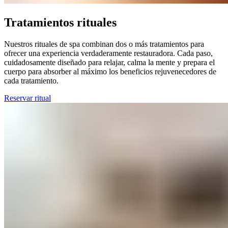
Tratamientos rituales​​​​‌ ‍ ​‍​‍‌‍ ‌ ​‍‌‍‍‌‌‍‌ ‌‍‍‌‌‍ ‍​‍​‍​ ‍‍​‍​‍‌ ​ ‌‍​‌‌‍ ‍‌‍‍‌‌ ‌​‌ ‍‌​‍ ‍‌‍‍‌‌‍ ​‍​‍​‍ ​​‍​‍‌‍‍​‌ ​‍‌‍‌‌‌‍‌‍​‍​‍​ ‍‍​‍​‍‌‍‍​‌ ‌​‌ ‌​‌ ​​‌ ​ ​ ‍‍​‍ ​‍ ‌‍ ​​‍ ‌‌‍​‌‌‍ ‍‌‍‌​​‍ ‌‌ ​‍​‍ ‌‌‍‍​‌‍ ‌ ‌​‌‍‌‌‌‍ ​‌ ​ ​‍ ‌‌ ​ ‌ ‌​‌ ‌‌‌‍‌​‌‍‍‌‌‍ ​‍ ‍‌ ‌‍‌‍‌‌‌ ​‍‌‍​ ‌‍‌‌‌‍ ​​‍ ‍‌‍​‌‌ ​​‌ ​​​‍ ‌‍‍‌‌‍ ‍‌ ‌​‌‍‌‌‌‍ ‍‌ ‌​​‍ ‌‍‌‌‌‍‌​‌‍‍‌‌ ‌​​‍ ‌‍ ‌‌‍ ‌‍‌​‌‍‌‌​ ‌‌ ​​‌ ​‍‌‍‌‌‌ ​ ‌‍‌‌‌‍ ‍‌ ‌​‌‍​‌‌ ‌​‌‍‍‌‌‍ ‌‍ ‍​ ‍ ‌‍‍‌‌‍‌​​ ‌​ ‌ ‌‍​‌​ ‍​​ ​‍‌‍‌‌​ ​​‌‍‌​‌‍​‍​‍ ‌‌‍‌‍​ ​​‌‍‌​‌‍‌‌​‍ ‌​ ‌​​ ​‌​ ‌‌‌‍‌​​‍ ‌​ ‍‌​ ​ ‌‍​‌‌‍​‌​‍ ‌‌‍​‍‌‍​‌​ ​‍​ ‌ ​ ‌ ​ ​‍‌‍​‌​ ​​‌‍‌‌​ ​‍‌‍‌​​ ‍​​ ‍ ‌ ‌​‌ ‍‌‌ ​​‌‍‌‌​ ‌‌‍‍​‌‍ ‌ ‌​‌‍‌‌‌‍ ​‌‌​ ‌‍‍‌‌ ‌​‌‍‌‌‌‌​​‌‍​‌‌‍‌ ‌‍‌‌​ ‍ ‌ ​​‌‍​‌‌ ‌​‌‍‍​​ ‌‌ ​​‌‍​‌‌‍‌ ‌‍‌‌‌​​‍‌ ‌‌‌‍‍‌‌‍ ​‌‍‌​‌‍‌‌‌ ​‍​‍‌‌​ ‌‌‌​​‍‌‌ ‌‍‍ ‌‍‌‌‌ ‍‌​‍‌‌​ ​ ‌​‌​​‍‌‌​ ​ ‌​‌​​‍‌‌​ ​‍​ ​‍​ ​ ​ ‌‌​ ​ ​ ‌​​ ​​​ ‍​‌‍‌​​ ‍‌​ ​‍‌‍​‍‌‍​ ‌‍​ ​‍‌‌​ ​‍​ ​‍​‍‌‌​ ‌‌‌​‌​​‍ ‍‌‍‍​‌‍‌‌‌‍​‌‌‍‌​‌‍‍‌‌‍ ‍‌‍‌ ​ ‌‍​‍‌‍​‌‌ ​ ‌‍‌‌‌‌‌‌‌ ​‍‌‍ ​​ ‌‌‍‍​‌ ‌​‌ ‌​‌ ​​‌ ​ ​‍‌‌​ ​ ‌​​‌​‍‌‌​ ​‍‌​‌‍​‍‌‌​ ​‍‌​‌‍‌‍ ​​‍ ‌‌‍​‌‌‍ ‍‌‍‌​​‍ ‌‌ ​‍​‍ ‌‌‍‍​‌‍ ‌ ‌​‌‍‌‌‌‍ ​‌ ​ ​‍ ‌‌ ​ ‌ ‌​‌ ‌‌‌‍‌​‌‍‍‌‌‍ ​‍ ‍‌ ‌‍‌‍‌‌‌ ​‍‌‍​ ‌‍‌‌‌‍ ​​‍ ‍‌‍​‌‌ ​​‌ ​​​‍‌‍‌‍‍‌‌‍‌​​ ‌​ ‌ ‌‍​‌​ ‍​​ ​‍‌‍‌‌​ ​​‌‍‌​‌‍​‍​‍ ‌‌‍‌‍​ ​​‌‍‌​‌‍‌‌​‍ ‌​ ‌​​ ​‌​ ‌‌‌‍‌​​‍ ‌​ ‍‌​ ​ ‌‍​‌‌‍​‌​‍ ‌‌‍​‍‌‍​‌​ ​‍​ ‌ ​ ‌ ​ ​‍‌‍​‌​ ​​‌‍‌‌​ ​‍‌‍‌​​ ‍​​‍‌‍‌ ‌​‌ ‍‌‌ ​​‌‍‌‌​ ‌‌‍‍​‌‍ ‌ ‌​‌‍‌‌‌‍ ​‌‌​ ‌‍‍‌‌ ‌​‌‍‌‌‌‌​​‌‍​‌‌‍‌ ‌‍‌‌​‍‌‍‌ ​​‌‍​‌‌ ‌​‌‍‍​​ ‌‌ ​​‌‍​‌‌‍‌ ‌‍‌‌‌​​‍‌ ‌‌‌‍‍‌‌‍ ​‌‍‌​‌‍‌‌‌ ​‍​‍‌‌​ ‌‌‌​​‍‌‌ ‌‍‍ ‌‍‌‌‌ ‍‌​‍‌‌​ ​ ‌​‌​​‍‌‌​ ​ ‌​‌​​‍‌‌​ ​‍​ ​‍​ ​ ​ ‌‌​ ​ ​ ‌​​ ​​​ ‍​‌‍‌​​ ‍‌​ ​‍‌‍​‍‌‍​ ‌‍​ ​‍‌‌​ ​‍​ ​‍​‍‌‌​ ‌‌‌​‌​​‍ ‍‌‍‍​‌‍‌‌‌‍​‌‌‍‌​‌‍‍‌‌‍ ‍‌‍‌ ​‍‌‍‌ ​​‌‍‌‌‌ ​‍‌ ​ ‌ ​​‌‍‌‌‌‍​ ‌ ‌​‌‍‍‌‌ ‌‍‌‍‌‌​ ‌‌ ​​‌ ‌‌‌‍​‍‌‍ ​‌‍‍‌‌ ​ ‌‍‍​‌‍‌‌‌‍‌​​‍​‍‌ ‌
Nuestros rituales de spa combinan dos o más tratamientos para
ofrecer una experiencia verdaderamente restauradora. Cada paso,
cuidadosamente diseñado para relajar, calma la mente y prepara el
cuerpo para absorber al máximo los beneficios rejuvenecedores de
cada tratamiento.​​​​‌ ‍ ​‍​‍‌‍ ‌ ​‍‌‍‍‌‌‍‌ ‌‍‍‌‌‍ ‍​‍​‍​ ‍‍​‍​‍‌ ​ ‌‍​‌‌‍ ‍‌‍‍‌‌ ‌​‌ ‍‌​‍ ‍‌‍‍‌‌‍ ​‍​‍​‍ ​​‍​‍‌‍‍​‌ ​‍‌‍‌‌‌‍‌‍​‍​‍​ ‍‍​‍​‍‌‍‍​‌ ‌​‌ ‌​‌ ​​‌ ​ ​ ‍‍​‍ ​‍ ‌‍ ​​‍ ‌‌‍​‌‌‍ ‍‌‍‌​​‍ ‌‌ ​‍​‍ ‌‌‍‍​‌‍ ‌ ‌​‌‍‌‌‌‍ ​‌ ​ ​‍ ‌‌ ​ ‌ ‌​‌ ‌‌‌‍‌​‌‍‍‌‌‍ ​‍ ‍‌ ‌‍‌‍‌‌‌ ​‍‌‍​ ‌‍‌‌‌‍ ​​‍ ‍‌‍​‌‌ ​​‌ ​​​‍ ‌‍‍‌‌‍ ‍‌ ‌​‌‍‌‌‌‍ ‍‌ ‌​​‍ ‌‍‌‌‌‍‌​‌‍‍‌‌ ‌​​‍ ‌‍ ‌‌‍ ‌‍‌​‌‍‌‌​ ‌‌ ​​‌ ​‍‌‍‌‌‌ ​ ‌‍‌‌‌‍ ‍‌ ‌​‌‍​‌‌ ‌​‌‍‍‌‌‍ ‌‍ ‍​ ‍ ‌‍‍‌‌‍‌​​ ‌​ ‌ ‌‍​‌​ ‍​​ ​‍‌‍‌‌​ ​​‌‍‌​‌‍​‍​‍ ‌‌‍‌‍​ ​​‌‍‌​‌‍‌‌​‍ ‌​ ‌​​ ​‌​ ‌‌‌‍‌​​‍ ‌​ ‍‌​ ​ ‌‍​‌‌‍​‌​‍ ‌‌‍​‍‌‍​‌​ ​‍​ ‌ ​ ‌ ​ ​‍‌‍​‌​ ​​‌‍‌‌​ ​‍‌‍‌​​ ‍​​ ‍ ‌ ‌​‌ ‍‌‌ ​​‌‍‌‌​ ‌‌‍‍​‌‍ ‌ ‌​‌‍‌‌‌‍ ​‌‌​ ‌‍‍‌‌ ‌​‌‍‌‌‌‌​​‌‍​‌‌‍‌ ‌‍‌‌​ ‍ ‌ ​​‌‍​‌‌ ‌​‌‍‍​​ ‌‌ ​​‌‍​‌‌‍‌ ‌‍‌‌‌​​‍‌ ‌‌‌‍‍‌‌‍ ​‌‍‌​‌‍‌‌‌ ​‍​‍‌‌​ ‌‌‌​​‍‌‌ ‌‍‍ ‌‍‌‌‌ ‍‌​‍‌‌​ ​ ‌​‌​​‍‌‌​ ​ ‌​‌​​‍‌‌​ ​‍​ ​‍​ ​ ​ ‌‌​ ​ ​ ‌​​ ​​​ ‍​‌‍‌​​ ‍‌​ ​‍‌‍​‍‌‍​ ‌‍​ ​‍‌‌​ ​‍​ ​‍​‍‌‌​ ‌‌‌​‌​​‍ ‍‌‍​‍‌‍ ‌‍‌​‌ ‍‌​ ‌‍​‍‌‍​‌‌ ​ ‌‍‌‌‌‌‌‌‌ ​‍‌‍ ​​ ‌‌‍‍​‌ ‌​‌ ‌​‌ ​​‌ ​ ​‍‌‌​ ​ ‌​​‌​‍‌‌​ ​‍‌​‌‍​‍‌‌​ ​‍‌​‌‍‌‍ ​​‍ ‌‌‍​‌‌‍ ‍‌‍‌​​‍ ‌‌ ​‍​‍ ‌‌‍‍​‌‍ ‌ ‌​‌‍‌‌‌‍ ​‌ ​ ​‍ ‌‌ ​ ‌ ‌​‌ ‌‌‌‍‌​‌‍‍‌‌‍ ​‍ ‍‌ ‌‍‌‍‌‌‌ ​‍‌‍​ ‌‍‌‌‌‍ ​​‍ ‍‌‍​‌‌ ​​‌ ​​​‍‌‍‌‍‍‌‌‍‌​​ ‌​ ‌ ‌‍​‌​ ‍​​ ​‍‌‍‌‌​ ​​‌‍‌​‌‍​‍​‍ ‌‌‍‌‍​ ​​‌‍‌​‌‍‌‌​‍ ‌​ ‌​​ ​‌​ ‌‌‌‍‌​​‍ ‌​ ‍‌​ ​ ‌‍​‌‌‍​‌​‍ ‌‌‍​‍‌‍​‌​ ​‍​ ‌ ​ ‌ ​ ​‍‌‍​‌​ ​​‌‍‌‌​ ​‍‌‍‌​​ ‍​​‍‌‍‌ ‌​‌ ‍‌‌ ​​‌‍‌‌​ ‌‌‍‍​‌‍ ‌ ‌​‌‍‌‌‌‍ ​‌‌​ ‌‍‍‌‌ ‌​‌‍‌‌‌‌​​‌‍​‌‌‍‌ ‌‍‌‌​‍‌‍‌ ​​‌‍​‌‌ ‌​‌‍‍​​ ‌‌ ​​‌‍​‌‌‍‌ ‌‍‌‌‌​​‍‌ ‌‌‌‍‍‌‌‍ ​‌‍‌​‌‍‌‌‌ ​‍​‍‌‌​ ‌‌‌​​‍‌‌ ‌‍‍ ‌‍‌‌‌ ‍‌​‍‌‌​ ​ ‌​‌​​‍‌‌​ ​ ‌​‌​​‍‌‌​ ​‍​ ​‍​ ​ ​ ‌‌​ ​ ​ ‌​​ ​​​ ‍​‌‍‌​​ ‍‌​ ​‍‌‍​‍‌‍​ ‌‍​ ​‍‌‌​ ​‍​ ​‍​‍‌‌​ ‌‌‌​‌​​‍ ‍‌‍​‍‌‍ ‌‍‌​‌ ‍‌​‍‌‍‌ ​​‌‍‌‌‌ ​‍‌ ​ ‌ ​​‌‍‌‌‌‍​ ‌ ‌​‌‍‍‌‌ ‌‍‌‍‌‌​ ‌‌ ​​‌ ‌‌‌‍​‍‌‍ ​‌‍‍‌‌ ​ ‌‍‍​‌‍‌‌‌‍‌​​‍​‍‌ ‌
Reservar ritual​​​​‌ ‍ ​‍​‍‌‍ ‌ ​‍‌‍‍‌‌‍‌ ‌‍‍‌‌‍ ‍​‍​‍​ ‍‍​‍​‍‌ ​ ‌‍​‌‌‍ ‍‌‍‍‌‌ ‌​‌ ‍‌​‍ ‍‌‍‍‌‌‍ ​‍​‍​‍ ​​‍​‍‌‍‍​‌ ​‍‌‍‌‌‌‍‌‍​‍​‍​ ‍‍​‍​‍‌‍‍​‌ ‌​‌ ‌​‌ ​​‌ ​ ​ ‍‍​‍ ​‍ ‌‍ ​​‍ ‌‌‍​‌‌‍ ‍‌‍‌​​‍ ‌‌ ​‍​‍ ‌‌‍‍​‌‍ ‌ ‌​‌‍‌‌‌‍ ​‌ ​ ​‍ ‌‌ ​ ‌ ‌​‌ ‌‌‌‍‌​‌‍‍‌‌‍ ​‍ ‍‌ ‌‍‌‍‌‌‌ ​‍‌‍​ ‌‍‌‌‌‍ ​​‍ ‍‌‍​‌‌ ​​‌ ​​​‍ ‌‍‍‌‌‍ ‍‌ ‌​‌‍‌‌‌‍ ‍‌ ‌​​‍ ‌‍‌‌‌‍‌​‌‍‍‌‌ ‌​​‍ ‌‍ ‌‌‍ ‌‍‌​‌‍‌‌​ ‌‌ ​​‌ ​‍‌‍‌‌‌ ​ ‌‍‌‌‌‍ ‍‌ ‌​‌‍​‌‌ ‌​‌‍‍‌‌‍ ‌‍ ‍​ ‍ ‌‍‍‌‌‍‌​​ ‌​ ‌ ‌‍​‌​ ‍​​ ​‍‌‍‌‌​ ​​‌‍‌​‌‍​‍​‍ ‌‌‍‌‍​ ​​‌‍‌​‌‍‌‌​‍ ‌​ ‌​​ ​‌​ ‌‌‌‍‌​​‍ ‌​ ‍‌​ ​ ‌‍​‌‌‍​‌​‍ ‌‌‍​‍‌‍​‌​ ​‍​ ‌ ​ ‌ ​ ​‍‌‍​‌​ ​​‌‍‌‌​ ​‍‌‍‌​​ ‍​​ ‍ ‌ ‌​‌ ‍‌‌ ​​‌‍‌‌​ ‌‌‍‍​‌‍ ‌ ‌​‌‍‌‌‌‍ ​‌‌​ ‌‍‍‌‌ ‌​‌‍‌‌‌‌​​‌‍​‌‌‍‌ ‌‍‌‌​ ‍ ‌ ​​‌‍​‌‌ ‌​‌‍‍​​ ‌‌ ​​‌‍​‌‌‍‌ ‌‍‌‌‌​​‍‌ ‌‌‌‍‍‌‌‍ ​‌‍‌​‌‍‌‌‌ ​‍​‍‌‌​ ‌‌‌​​‍‌‌ ‌‍‍ ‌‍‌‌‌ ‍‌​‍‌‌​ ​ ‌​‌​​‍‌‌​ ​ ‌​‌​​‍‌‌​ ​‍​ ​‍​ ​ ​ ‌‌​ ​ ​ ‌​​ ​​​ ‍​‌‍‌​​ ‍‌​ ​‍‌‍​‍‌‍​ ‌‍​ ​‍‌‌​ ​‍​ ​‍​‍‌‌​ ‌‌‌​‌​​‍ ‍‌ ​​‌ ​‍‌‍‍‌‌‍ ‌‌‍​‌‌ ​‍‌ ‍‌‌​​ ‌ ‌​‌‍​‌​‍ ‍‌‍ ​‌‍​‌‌‍​‍‌‍‌‌‌‍ ​​ ‌‍​‍‌‍​‌‌ ​ ‌‍‌‌‌‌‌‌‌ ​‍‌‍ ​​ ‌‌‍‍​‌ ‌​‌ ‌​‌ ​​‌ ​ ​‍‌‌​ ​ ‌​​‌​‍‌‌​ ​‍‌​‌‍​‍‌‌​ ​‍‌​‌‍‌‍ ​​‍ ‌‌‍​‌‌‍ ‍‌‍‌​​‍ ‌‌ ​‍​‍ ‌‌‍‍​‌‍ ‌ ‌​‌‍‌‌‌‍ ​‌ ​ ​‍ ‌‌ ​ ‌ ‌​‌ ‌‌‌‍‌​‌‍‍‌‌‍ ​‍ ‍‌ ‌‍‌‍‌‌‌ ​‍‌‍​ ‌‍‌‌‌‍ ​​‍ ‍‌‍​‌‌ ​​‌ ​​​‍‌‍‌‍‍‌‌‍‌​​ ‌​ ‌ ‌‍​‌​ ‍​​ ​‍‌‍‌‌​ ​​‌‍‌​‌‍​‍​‍ ‌‌‍‌‍​ ​​‌‍‌​‌‍‌‌​‍ ‌​ ‌​​ ​‌​ ‌‌‌‍‌​​‍ ‌​ ‍‌​ ​ ‌‍​‌‌‍​‌​‍ ‌‌‍​‍‌‍​‌​ ​‍​ ‌ ​ ‌ ​ ​‍‌‍​‌​ ​​‌‍‌‌​ ​‍‌‍‌​​ ‍​​‍‌‍‌ ‌​‌ ‍‌‌ ​​‌‍‌‌​ ‌‌‍‍​‌‍ ‌ ‌​‌‍‌‌‌‍ ​‌‌​ ‌‍‍‌‌ ‌​‌‍‌‌‌‌​​‌‍​‌‌‍‌ ‌‍‌‌​‍‌‍‌ ​​‌‍​‌‌ ‌​‌‍‍​​ ‌‌ ​​‌‍​‌‌‍‌ ‌‍‌‌‌​​‍‌ ‌‌‌‍‍‌‌‍ ​‌‍‌​‌‍‌‌‌ ​‍​‍‌‌​ ‌‌‌​​‍‌‌ ‌‍‍ ‌‍‌‌‌ ‍‌​‍‌‌​ ​ ‌​‌​​‍‌‌​ ​ ‌​‌​​‍‌‌​ ​‍​ ​‍​ ​ ​ ‌‌​ ​ ​ ‌​​ ​​​ ‍​‌‍‌​​ ‍‌​ ​‍‌‍​‍‌‍​ ‌‍​ ​‍‌‌​ ​‍​ ​‍​‍‌‌​ ‌‌‌​‌​​‍ ‍‌ ​​‌ ​‍‌‍‍‌‌‍ ‌‌‍​‌‌ ​‍‌ ‍‌‌​​ ‌ ‌​‌‍​‌​‍ ‍‌‍ ​‌‍​‌‌‍​‍‌‍‌‌‌‍ ​​‍‌‍‌ ​​‌‍‌‌‌ ​‍‌ ​ ‌ ​​‌‍‌‌‌‍​ ‌ ‌​‌‍‍‌‌ ‌‍‌‍‌‌​ ‌‌ ​​‌ ‌‌‌‍​‍‌‍ ​‌‍‍‌‌ ​ ‌‍‍​‌‍‌‌‌‍‌​​‍​‍‌ ‌