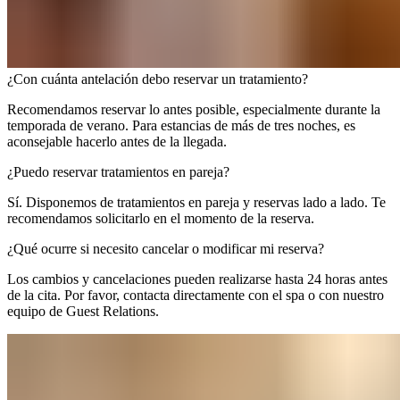
¿Con cuánta antelación debo reservar un tratamiento?​​​​‌ ‍ ​‍​‍‌‍ ‌ ​‍‌‍‍‌‌‍‌ ‌‍‍‌‌‍ ‍​‍​‍​ ‍‍​‍​‍‌ ​ ‌‍​‌‌‍ ‍‌‍‍‌‌ ‌​‌ ‍‌​‍ ‍‌‍‍‌‌‍ ​‍​‍​‍ ​​‍​‍‌‍‍​‌ ​‍‌‍‌‌‌‍‌‍​‍​‍​ ‍‍​‍​‍‌‍‍​‌ ‌​‌ ‌​‌ ​​‌ ​ ​ ‍‍​‍ ​‍ ‌‍ ​​‍ ‌‌‍​‌‌‍ ‍‌‍‌​​‍ ‌‌ ​‍​‍ ‌‌‍‍​‌‍ ‌ ‌​‌‍‌‌‌‍ ​‌ ​ ​‍ ‌‌ ​ ‌ ‌​‌ ‌‌‌‍‌​‌‍‍‌‌‍ ​‍ ‍‌ ‌‍‌‍‌‌‌ ​‍‌‍​ ‌‍‌‌‌‍ ​​‍ ‍‌‍​‌‌ ​​‌ ​​​‍ ‌‍‍‌‌‍ ‍‌ ‌​‌‍‌‌‌‍ ‍‌ ‌​​‍ ‌‍‌‌‌‍‌​‌‍‍‌‌ ‌​​‍ ‌‍ ‌‌‍ ‌‍‌​‌‍‌‌​ ‌‌ ​​‌ ​‍‌‍‌‌‌ ​ ‌‍‌‌‌‍ ‍‌ ‌​‌‍​‌‌ ‌​‌‍‍‌‌‍ ‌‍ ‍​ ‍ ‌‍‍‌‌‍‌​​ ‌​ ​ ‌‍​ ​ ‍‌​ ​‌‌‍​‌​ ‌ ‌‍‌‍​ ‌ ​‍ ‌​ ​‍​ ‍‌​ ‌ ​ ‌‌​‍ ‌​ ‌​​ ​​‌‍‌‌‌‍​ ​‍ ‌‌‍​‍‌‍‌‍‌‍​‍​ ‌ ​‍ ‌​ ​​​ ‌ ​ ​‌‌‍​‌​ ​ ​ ‌ ​ ​‍‌‍‌‌​ ‍‌‌‍​‍​ ‍‌‌‍​‌​ ‍ ‌ ‌​‌ ‍‌‌ ​​‌‍‌‌​ ‌‌‍‍​‌‍ ‌ ‌​‌‍‌‌‌‍ ​‌​‌‍‌‍​‌‌ ​‌​ ‍ ‌ ​​‌‍​‌‌ ‌​‌‍‍​​ ‌‌ ​‌‌ ‌‌‌‍‌‌‌ ​ ‌ ‌​‌‍‍‌‌‍ ‌‍ ‍​ ‌‍​‍‌‍​‌‌ ​ ‌‍‌‌‌‌‌‌‌ ​‍‌‍ ​​ ‌‌‍‍​‌ ‌​‌ ‌​‌ ​​‌ ​ ​‍‌‌​ ​ ‌​​‌​‍‌‌​ ​‍‌​‌‍​‍‌‌​ ​‍‌​‌‍‌‍ ​​‍ ‌‌‍​‌‌‍ ‍‌‍‌​​‍ ‌‌ ​‍​‍ ‌‌‍‍​‌‍ ‌ ‌​‌‍‌‌‌‍ ​‌ ​ ​‍ ‌‌ ​ ‌ ‌​‌ ‌‌‌‍‌​‌‍‍‌‌‍ ​‍ ‍‌ ‌‍‌‍‌‌‌ ​‍‌‍​ ‌‍‌‌‌‍ ​​‍ ‍‌‍​‌‌ ​​‌ ​​​‍‌‍‌‍‍‌‌‍‌​​ ‌​ ​ ‌‍​ ​ ‍‌​ ​‌‌‍​‌​ ‌ ‌‍‌‍​ ‌ ​‍ ‌​ ​‍​ ‍‌​ ‌ ​ ‌‌​‍ ‌​ ‌​​ ​​‌‍‌‌‌‍​ ​‍ ‌‌‍​‍‌‍‌‍‌‍​‍​ ‌ ​‍ ‌​ ​​​ ‌ ​ ​‌‌‍​‌​ ​ ​ ‌ ​ ​‍‌‍‌‌​ ‍‌‌‍​‍​ ‍‌‌‍​‌​‍‌‍‌ ‌​‌ ‍‌‌ ​​‌‍‌‌​ ‌‌‍‍​‌‍ ‌ ‌​‌‍‌‌‌‍ ​‌​‌‍‌‍​‌‌ ​‌​‍‌‍‌ ​​‌‍​‌‌ ‌​‌‍‍​​ ‌‌ ​‌‌ ‌‌‌‍‌‌‌ ​ ‌ ‌​‌‍‍‌‌‍ ‌‍ ‍​‍‌‍‌ ​​‌‍‌‌‌ ​‍‌ ​ ‌ ​​‌‍‌‌‌‍​ ‌ ‌​‌‍‍‌‌ ‌‍‌‍‌‌​ ‌‌ ​​‌ ‌‌‌‍​‍‌‍ ​‌‍‍‌‌ ​ ‌‍‍​‌‍‌‌‌‍‌​​‍​‍‌ ‌
Recomendamos reservar lo antes posible, especialmente durante la
temporada de verano. Para estancias de más de tres noches, es
aconsejable hacerlo antes de la llegada.​​​​‌ ‍ ​‍​‍‌‍ ‌ ​‍‌‍‍‌‌‍‌ ‌‍‍‌‌‍ ‍​‍​‍​ ‍‍​‍​‍‌ ​ ‌‍​‌‌‍ ‍‌‍‍‌‌ ‌​‌ ‍‌​‍ ‍‌‍‍‌‌‍ ​‍​‍​‍ ​​‍​‍‌‍‍​‌ ​‍‌‍‌‌‌‍‌‍​‍​‍​ ‍‍​‍​‍‌‍‍​‌ ‌​‌ ‌​‌ ​​‌ ​ ​ ‍‍​‍ ​‍ ‌‍ ​​‍ ‌‌‍​‌‌‍ ‍‌‍‌​​‍ ‌‌ ​‍​‍ ‌‌‍‍​‌‍ ‌ ‌​‌‍‌‌‌‍ ​‌ ​ ​‍ ‌‌ ​ ‌ ‌​‌ ‌‌‌‍‌​‌‍‍‌‌‍ ​‍ ‍‌ ‌‍‌‍‌‌‌ ​‍‌‍​ ‌‍‌‌‌‍ ​​‍ ‍‌‍​‌‌ ​​‌ ​​​‍ ‌‍‍‌‌‍ ‍‌ ‌​‌‍‌‌‌‍ ‍‌ ‌​​‍ ‌‍‌‌‌‍‌​‌‍‍‌‌ ‌​​‍ ‌‍ ‌‌‍ ‌‍‌​‌‍‌‌​ ‌‌ ​​‌ ​‍‌‍‌‌‌ ​ ‌‍‌‌‌‍ ‍‌ ‌​‌‍​‌‌ ‌​‌‍‍‌‌‍ ‌‍ ‍​ ‍ ‌‍‍‌‌‍‌​​ ‌​ ​ ‌‍​ ​ ‍‌​ ​‌‌‍​‌​ ‌ ‌‍‌‍​ ‌ ​‍ ‌​ ​‍​ ‍‌​ ‌ ​ ‌‌​‍ ‌​ ‌​​ ​​‌‍‌‌‌‍​ ​‍ ‌‌‍​‍‌‍‌‍‌‍​‍​ ‌ ​‍ ‌​ ​​​ ‌ ​ ​‌‌‍​‌​ ​ ​ ‌ ​ ​‍‌‍‌‌​ ‍‌‌‍​‍​ ‍‌‌‍​‌​ ‍ ‌ ‌​‌ ‍‌‌ ​​‌‍‌‌​ ‌‌‍‍​‌‍ ‌ ‌​‌‍‌‌‌‍ ​‌​‌‍‌‍​‌‌ ​‌​ ‍ ‌ ​​‌‍​‌‌ ‌​‌‍‍​​ ‌‌‍​‌‌‍ ‍‌ ​ ‌ ‌ ‌‍‌‌‌ ​‍​‍‌‌​ ‌‌‌​​‍‌‌ ‌‍‍ ‌‍‌‌‌ ‍‌​‍‌‌​ ​ ‌​‌​​‍‌‌​ ​ ‌​‌​​‍‌‌​ ​‍​ ​‍​ ​‍​ ​​‌‍​‌​ ‍​​ ‌‍‌‍‌​‌‍​‌‌‍​‍‌‍​ ‌‍‌‍​ ​‍‌‍‌‌​‍‌‌​ ​‍​ ​‍​‍‌‌​ ‌‌‌​‌​​‍ ‍‌‍​ ‌‍‍​‌‍‍‌‌‍ ​‌‍‌​‌ ​‍‌‍‌‌‌‍ ‍​‍‌‌​ ‌‌‌​​‍‌‌ ‌‍‍ ‌‍‌‌‌ ‍‌​‍‌‌​ ​ ‌​‌​​‍‌‌​ ​ ‌​‌​​‍‌‌​ ​‍​ ​‍​ ​​​ ‍​​ ​​​ ​‌​ ​ ​ ‌ ‌‍​ ‌‍‌‍​ ​​​ ‌​‌‍‌‌​ ​​​‍‌‌​ ​‍​ ​‍​‍‌‌​ ‌‌‌​‌​​‍ ‍‌ ‌​‌‍‌‌‌ ‍​‌ ‌​​ ‌‍​‍‌‍​‌‌ ​ ‌‍‌‌‌‌‌‌‌ ​‍‌‍ ​​ ‌‌‍‍​‌ ‌​‌ ‌​‌ ​​‌ ​ ​‍‌‌​ ​ ‌​​‌​‍‌‌​ ​‍‌​‌‍​‍‌‌​ ​‍‌​‌‍‌‍ ​​‍ ‌‌‍​‌‌‍ ‍‌‍‌​​‍ ‌‌ ​‍​‍ ‌‌‍‍​‌‍ ‌ ‌​‌‍‌‌‌‍ ​‌ ​ ​‍ ‌‌ ​ ‌ ‌​‌ ‌‌‌‍‌​‌‍‍‌‌‍ ​‍ ‍‌ ‌‍‌‍‌‌‌ ​‍‌‍​ ‌‍‌‌‌‍ ​​‍ ‍‌‍​‌‌ ​​‌ ​​​‍‌‍‌‍‍‌‌‍‌​​ ‌​ ​ ‌‍​ ​ ‍‌​ ​‌‌‍​‌​ ‌ ‌‍‌‍​ ‌ ​‍ ‌​ ​‍​ ‍‌​ ‌ ​ ‌‌​‍ ‌​ ‌​​ ​​‌‍‌‌‌‍​ ​‍ ‌‌‍​‍‌‍‌‍‌‍​‍​ ‌ ​‍ ‌​ ​​​ ‌ ​ ​‌‌‍​‌​ ​ ​ ‌ ​ ​‍‌‍‌‌​ ‍‌‌‍​‍​ ‍‌‌‍​‌​‍‌‍‌ ‌​‌ ‍‌‌ ​​‌‍‌‌​ ‌‌‍‍​‌‍ ‌ ‌​‌‍‌‌‌‍ ​‌​‌‍‌‍​‌‌ ​‌​‍‌‍‌ ​​‌‍​‌‌ ‌​‌‍‍​​ ‌‌‍​‌‌‍ ‍‌ ​ ‌ ‌ ‌‍‌‌‌ ​‍​‍‌‌​ ‌‌‌​​‍‌‌ ‌‍‍ ‌‍‌‌‌ ‍‌​‍‌‌​ ​ ‌​‌​​‍‌‌​ ​ ‌​‌​​‍‌‌​ ​‍​ ​‍​ ​‍​ ​​‌‍​‌​ ‍​​ ‌‍‌‍‌​‌‍​‌‌‍​‍‌‍​ ‌‍‌‍​ ​‍‌‍‌‌​‍‌‌​ ​‍​ ​‍​‍‌‌​ ‌‌‌​‌​​‍ ‍‌‍​ ‌‍‍​‌‍‍‌‌‍ ​‌‍‌​‌ ​‍‌‍‌‌‌‍ ‍​‍‌‌​ ‌‌‌​​‍‌‌ ‌‍‍ ‌‍‌‌‌ ‍‌​‍‌‌​ ​ ‌​‌​​‍‌‌​ ​ ‌​‌​​‍‌‌​ ​‍​ ​‍​ ​​​ ‍​​ ​​​ ​‌​ ​ ​ ‌ ‌‍​ ‌‍‌‍​ ​​​ ‌​‌‍‌‌​ ​​​‍‌‌​ ​‍​ ​‍​‍‌‌​ ‌‌‌​‌​​‍ ‍‌ ‌​‌‍‌‌‌ ‍​‌ ‌​​‍‌‍‌ ​​‌‍‌‌‌ ​‍‌ ​ ‌ ​​‌‍‌‌‌‍​ ‌ ‌​‌‍‍‌‌ ‌‍‌‍‌‌​ ‌‌ ​​‌ ‌‌‌‍​‍‌‍ ​‌‍‍‌‌ ​ ‌‍‍​‌‍‌‌‌‍‌​​‍​‍‌ ‌
¿Puedo reservar tratamientos en pareja?​​​​‌ ‍ ​‍​‍‌‍ ‌ ​‍‌‍‍‌‌‍‌ ‌‍‍‌‌‍ ‍​‍​‍​ ‍‍​‍​‍‌ ​ ‌‍​‌‌‍ ‍‌‍‍‌‌ ‌​‌ ‍‌​‍ ‍‌‍‍‌‌‍ ​‍​‍​‍ ​​‍​‍‌‍‍​‌ ​‍‌‍‌‌‌‍‌‍​‍​‍​ ‍‍​‍​‍‌‍‍​‌ ‌​‌ ‌​‌ ​​‌ ​ ​ ‍‍​‍ ​‍ ‌‍ ​​‍ ‌‌‍​‌‌‍ ‍‌‍‌​​‍ ‌‌ ​‍​‍ ‌‌‍‍​‌‍ ‌ ‌​‌‍‌‌‌‍ ​‌ ​ ​‍ ‌‌ ​ ‌ ‌​‌ ‌‌‌‍‌​‌‍‍‌‌‍ ​‍ ‍‌ ‌‍‌‍‌‌‌ ​‍‌‍​ ‌‍‌‌‌‍ ​​‍ ‍‌‍​‌‌ ​​‌ ​​​‍ ‌‍‍‌‌‍ ‍‌ ‌​‌‍‌‌‌‍ ‍‌ ‌​​‍ ‌‍‌‌‌‍‌​‌‍‍‌‌ ‌​​‍ ‌‍ ‌‌‍ ‌‍‌​‌‍‌‌​ ‌‌ ​​‌ ​‍‌‍‌‌‌ ​ ‌‍‌‌‌‍ ‍‌ ‌​‌‍​‌‌ ‌​‌‍‍‌‌‍ ‌‍ ‍​ ‍ ‌‍‍‌‌‍‌​​ ‌‌‍​ ​ ‌‌​ ​‍‌‍​‌​ ‌‌‌‍​‌​ ​‌‌‍​‌​‍ ‌‌‍​‌‌‍​‍​ ‍‌‌‍‌‌​‍ ‌​ ‌​​ ​‍​ ‌‌‌‍​‌​‍ ‌‌‍​‍​ ‌​‌‍‌​​ ‍‌​‍ ‌​ ‌‍​ ​​​ ‍‌​ ‌‍​ ‌‌​ ‌ ​ ​‍​ ‌ ​ ‍​‌‍‌‌​ ‌‌​ ‌​​ ‍ ‌ ‌​‌ ‍‌‌ ​​‌‍‌‌​ ‌‌‍‍​‌‍ ‌ ‌​‌‍‌‌‌‍ ​‌​‌‍‌‍​‌‌ ​‌​ ‍ ‌ ​​‌‍​‌‌ ‌​‌‍‍​​ ‌‌ ​‌‌ ‌‌‌‍‌‌‌ ​ ‌ ‌​‌‍‍‌‌‍ ‌‍ ‍​ ‌‍​‍‌‍​‌‌ ​ ‌‍‌‌‌‌‌‌‌ ​‍‌‍ ​​ ‌‌‍‍​‌ ‌​‌ ‌​‌ ​​‌ ​ ​‍‌‌​ ​ ‌​​‌​‍‌‌​ ​‍‌​‌‍​‍‌‌​ ​‍‌​‌‍‌‍ ​​‍ ‌‌‍​‌‌‍ ‍‌‍‌​​‍ ‌‌ ​‍​‍ ‌‌‍‍​‌‍ ‌ ‌​‌‍‌‌‌‍ ​‌ ​ ​‍ ‌‌ ​ ‌ ‌​‌ ‌‌‌‍‌​‌‍‍‌‌‍ ​‍ ‍‌ ‌‍‌‍‌‌‌ ​‍‌‍​ ‌‍‌‌‌‍ ​​‍ ‍‌‍​‌‌ ​​‌ ​​​‍‌‍‌‍‍‌‌‍‌​​ ‌‌‍​ ​ ‌‌​ ​‍‌‍​‌​ ‌‌‌‍​‌​ ​‌‌‍​‌​‍ ‌‌‍​‌‌‍​‍​ ‍‌‌‍‌‌​‍ ‌​ ‌​​ ​‍​ ‌‌‌‍​‌​‍ ‌‌‍​‍​ ‌​‌‍‌​​ ‍‌​‍ ‌​ ‌‍​ ​​​ ‍‌​ ‌‍​ ‌‌​ ‌ ​ ​‍​ ‌ ​ ‍​‌‍‌‌​ ‌‌​ ‌​​‍‌‍‌ ‌​‌ ‍‌‌ ​​‌‍‌‌​ ‌‌‍‍​‌‍ ‌ ‌​‌‍‌‌‌‍ ​‌​‌‍‌‍​‌‌ ​‌​‍‌‍‌ ​​‌‍​‌‌ ‌​‌‍‍​​ ‌‌ ​‌‌ ‌‌‌‍‌‌‌ ​ ‌ ‌​‌‍‍‌‌‍ ‌‍ ‍​‍‌‍‌ ​​‌‍‌‌‌ ​‍‌ ​ ‌ ​​‌‍‌‌‌‍​ ‌ ‌​‌‍‍‌‌ ‌‍‌‍‌‌​ ‌‌ ​​‌ ‌‌‌‍​‍‌‍ ​‌‍‍‌‌ ​ ‌‍‍​‌‍‌‌‌‍‌​​‍​‍‌ ‌
Sí. Disponemos de tratamientos en pareja y reservas lado a lado. Te
recomendamos solicitarlo en el momento de la reserva.​​​​‌ ‍ ​‍​‍‌‍ ‌ ​‍‌‍‍‌‌‍‌ ‌‍‍‌‌‍ ‍​‍​‍​ ‍‍​‍​‍‌ ​ ‌‍​‌‌‍ ‍‌‍‍‌‌ ‌​‌ ‍‌​‍ ‍‌‍‍‌‌‍ ​‍​‍​‍ ​​‍​‍‌‍‍​‌ ​‍‌‍‌‌‌‍‌‍​‍​‍​ ‍‍​‍​‍‌‍‍​‌ ‌​‌ ‌​‌ ​​‌ ​ ​ ‍‍​‍ ​‍ ‌‍ ​​‍ ‌‌‍​‌‌‍ ‍‌‍‌​​‍ ‌‌ ​‍​‍ ‌‌‍‍​‌‍ ‌ ‌​‌‍‌‌‌‍ ​‌ ​ ​‍ ‌‌ ​ ‌ ‌​‌ ‌‌‌‍‌​‌‍‍‌‌‍ ​‍ ‍‌ ‌‍‌‍‌‌‌ ​‍‌‍​ ‌‍‌‌‌‍ ​​‍ ‍‌‍​‌‌ ​​‌ ​​​‍ ‌‍‍‌‌‍ ‍‌ ‌​‌‍‌‌‌‍ ‍‌ ‌​​‍ ‌‍‌‌‌‍‌​‌‍‍‌‌ ‌​​‍ ‌‍ ‌‌‍ ‌‍‌​‌‍‌‌​ ‌‌ ​​‌ ​‍‌‍‌‌‌ ​ ‌‍‌‌‌‍ ‍‌ ‌​‌‍​‌‌ ‌​‌‍‍‌‌‍ ‌‍ ‍​ ‍ ‌‍‍‌‌‍‌​​ ‌‌‍​ ​ ‌‌​ ​‍‌‍​‌​ ‌‌‌‍​‌​ ​‌‌‍​‌​‍ ‌‌‍​‌‌‍​‍​ ‍‌‌‍‌‌​‍ ‌​ ‌​​ ​‍​ ‌‌‌‍​‌​‍ ‌‌‍​‍​ ‌​‌‍‌​​ ‍‌​‍ ‌​ ‌‍​ ​​​ ‍‌​ ‌‍​ ‌‌​ ‌ ​ ​‍​ ‌ ​ ‍​‌‍‌‌​ ‌‌​ ‌​​ ‍ ‌ ‌​‌ ‍‌‌ ​​‌‍‌‌​ ‌‌‍‍​‌‍ ‌ ‌​‌‍‌‌‌‍ ​‌​‌‍‌‍​‌‌ ​‌​ ‍ ‌ ​​‌‍​‌‌ ‌​‌‍‍​​ ‌‌‍​‌‌‍ ‍‌ ​ ‌ ‌ ‌‍‌‌‌ ​‍​‍‌‌​ ‌‌‌​​‍‌‌ ‌‍‍ ‌‍‌‌‌ ‍‌​‍‌‌​ ​ ‌​‌​​‍‌‌​ ​ ‌​‌​​‍‌‌​ ​‍​ ​‍​ ​​‌‍‌‍​ ​‌‌‍‌‍‌‍​ ​ ‌‌‌‍‌‌​ ‌‍‌‍​‌‌‍​ ​ ‌‍​ ​ ​‍‌‌​ ​‍​ ​‍​‍‌‌​ ‌‌‌​‌​​‍ ‍‌‍​ ‌‍‍​‌‍‍‌‌‍ ​‌‍‌​‌ ​‍‌‍‌‌‌‍ ‍​‍‌‌​ ‌‌‌​​‍‌‌ ‌‍‍ ‌‍‌‌‌ ‍‌​‍‌‌​ ​ ‌​‌​​‍‌‌​ ​ ‌​‌​​‍‌‌​ ​‍​ ​‍​ ​​​ ​ ​ ‌‍‌‍‌​‌‍​‍‌‍‌‌​ ‍‌​ ​ ‌‍​‌​ ‍​‌‍‌‌​ ‍​​‍‌‌​ ​‍​ ​‍​‍‌‌​ ‌‌‌​‌​​‍ ‍‌ ‌​‌‍‌‌‌ ‍​‌ ‌​​ ‌‍​‍‌‍​‌‌ ​ ‌‍‌‌‌‌‌‌‌ ​‍‌‍ ​​ ‌‌‍‍​‌ ‌​‌ ‌​‌ ​​‌ ​ ​‍‌‌​ ​ ‌​​‌​‍‌‌​ ​‍‌​‌‍​‍‌‌​ ​‍‌​‌‍‌‍ ​​‍ ‌‌‍​‌‌‍ ‍‌‍‌​​‍ ‌‌ ​‍​‍ ‌‌‍‍​‌‍ ‌ ‌​‌‍‌‌‌‍ ​‌ ​ ​‍ ‌‌ ​ ‌ ‌​‌ ‌‌‌‍‌​‌‍‍‌‌‍ ​‍ ‍‌ ‌‍‌‍‌‌‌ ​‍‌‍​ ‌‍‌‌‌‍ ​​‍ ‍‌‍​‌‌ ​​‌ ​​​‍‌‍‌‍‍‌‌‍‌​​ ‌‌‍​ ​ ‌‌​ ​‍‌‍​‌​ ‌‌‌‍​‌​ ​‌‌‍​‌​‍ ‌‌‍​‌‌‍​‍​ ‍‌‌‍‌‌​‍ ‌​ ‌​​ ​‍​ ‌‌‌‍​‌​‍ ‌‌‍​‍​ ‌​‌‍‌​​ ‍‌​‍ ‌​ ‌‍​ ​​​ ‍‌​ ‌‍​ ‌‌​ ‌ ​ ​‍​ ‌ ​ ‍​‌‍‌‌​ ‌‌​ ‌​​‍‌‍‌ ‌​‌ ‍‌‌ ​​‌‍‌‌​ ‌‌‍‍​‌‍ ‌ ‌​‌‍‌‌‌‍ ​‌​‌‍‌‍​‌‌ ​‌​‍‌‍‌ ​​‌‍​‌‌ ‌​‌‍‍​​ ‌‌‍​‌‌‍ ‍‌ ​ ‌ ‌ ‌‍‌‌‌ ​‍​‍‌‌​ ‌‌‌​​‍‌‌ ‌‍‍ ‌‍‌‌‌ ‍‌​‍‌‌​ ​ ‌​‌​​‍‌‌​ ​ ‌​‌​​‍‌‌​ ​‍​ ​‍​ ​​‌‍‌‍​ ​‌‌‍‌‍‌‍​ ​ ‌‌‌‍‌‌​ ‌‍‌‍​‌‌‍​ ​ ‌‍​ ​ ​‍‌‌​ ​‍​ ​‍​‍‌‌​ ‌‌‌​‌​​‍ ‍‌‍​ ‌‍‍​‌‍‍‌‌‍ ​‌‍‌​‌ ​‍‌‍‌‌‌‍ ‍​‍‌‌​ ‌‌‌​​‍‌‌ ‌‍‍ ‌‍‌‌‌ ‍‌​‍‌‌​ ​ ‌​‌​​‍‌‌​ ​ ‌​‌​​‍‌‌​ ​‍​ ​‍​ ​​​ ​ ​ ‌‍‌‍‌​‌‍​‍‌‍‌‌​ ‍‌​ ​ ‌‍​‌​ ‍​‌‍‌‌​ ‍​​‍‌‌​ ​‍​ ​‍​‍‌‌​ ‌‌‌​‌​​‍ ‍‌ ‌​‌‍‌‌‌ ‍​‌ ‌​​‍‌‍‌ ​​‌‍‌‌‌ ​‍‌ ​ ‌ ​​‌‍‌‌‌‍​ ‌ ‌​‌‍‍‌‌ ‌‍‌‍‌‌​ ‌‌ ​​‌ ‌‌‌‍​‍‌‍ ​‌‍‍‌‌ ​ ‌‍‍​‌‍‌‌‌‍‌​​‍​‍‌ ‌
¿Qué ocurre si necesito cancelar o modificar mi reserva?​​​​‌ ‍ ​‍​‍‌‍ ‌ ​‍‌‍‍‌‌‍‌ ‌‍‍‌‌‍ ‍​‍​‍​ ‍‍​‍​‍‌ ​ ‌‍​‌‌‍ ‍‌‍‍‌‌ ‌​‌ ‍‌​‍ ‍‌‍‍‌‌‍ ​‍​‍​‍ ​​‍​‍‌‍‍​‌ ​‍‌‍‌‌‌‍‌‍​‍​‍​ ‍‍​‍​‍‌‍‍​‌ ‌​‌ ‌​‌ ​​‌ ​ ​ ‍‍​‍ ​‍ ‌‍ ​​‍ ‌‌‍​‌‌‍ ‍‌‍‌​​‍ ‌‌ ​‍​‍ ‌‌‍‍​‌‍ ‌ ‌​‌‍‌‌‌‍ ​‌ ​ ​‍ ‌‌ ​ ‌ ‌​‌ ‌‌‌‍‌​‌‍‍‌‌‍ ​‍ ‍‌ ‌‍‌‍‌‌‌ ​‍‌‍​ ‌‍‌‌‌‍ ​​‍ ‍‌‍​‌‌ ​​‌ ​​​‍ ‌‍‍‌‌‍ ‍‌ ‌​‌‍‌‌‌‍ ‍‌ ‌​​‍ ‌‍‌‌‌‍‌​‌‍‍‌‌ ‌​​‍ ‌‍ ‌‌‍ ‌‍‌​‌‍‌‌​ ‌‌ ​​‌ ​‍‌‍‌‌‌ ​ ‌‍‌‌‌‍ ‍‌ ‌​‌‍​‌‌ ‌​‌‍‍‌‌‍ ‌‍ ‍​ ‍ ‌‍‍‌‌‍‌​​ ‌​ ‍‌​ ​ ​ ‌‍​ ‌‌​ ​‍​ ‍​​ ‍‌‌‍‌‍​‍ ‌​ ​‌‌‍​‍​ ‌‍‌‍‌​​‍ ‌​ ‌​​ ‌‌​ ‍‌‌‍​ ​‍ ‌‌‍​‍‌‍‌​​ ‍​​ ‌ ​‍ ‌​ ‍‌‌‍​ ​ ​‌‌‍​‍‌‍‌‌​ ‌​​ ​ ​ ​​​ ‌ ‌‍​‌​ ‌‍‌‍​‌​ ‍ ‌ ‌​‌ ‍‌‌ ​​‌‍‌‌​ ‌‌‍‍​‌‍ ‌ ‌​‌‍‌‌‌‍ ​‌​‌‍‌‍​‌‌ ​‌​ ‍ ‌ ​​‌‍​‌‌ ‌​‌‍‍​​ ‌‌ ​‌‌ ‌‌‌‍‌‌‌ ​ ‌ ‌​‌‍‍‌‌‍ ‌‍ ‍​ ‌‍​‍‌‍​‌‌ ​ ‌‍‌‌‌‌‌‌‌ ​‍‌‍ ​​ ‌‌‍‍​‌ ‌​‌ ‌​‌ ​​‌ ​ ​‍‌‌​ ​ ‌​​‌​‍‌‌​ ​‍‌​‌‍​‍‌‌​ ​‍‌​‌‍‌‍ ​​‍ ‌‌‍​‌‌‍ ‍‌‍‌​​‍ ‌‌ ​‍​‍ ‌‌‍‍​‌‍ ‌ ‌​‌‍‌‌‌‍ ​‌ ​ ​‍ ‌‌ ​ ‌ ‌​‌ ‌‌‌‍‌​‌‍‍‌‌‍ ​‍ ‍‌ ‌‍‌‍‌‌‌ ​‍‌‍​ ‌‍‌‌‌‍ ​​‍ ‍‌‍​‌‌ ​​‌ ​​​‍‌‍‌‍‍‌‌‍‌​​ ‌​ ‍‌​ ​ ​ ‌‍​ ‌‌​ ​‍​ ‍​​ ‍‌‌‍‌‍​‍ ‌​ ​‌‌‍​‍​ ‌‍‌‍‌​​‍ ‌​ ‌​​ ‌‌​ ‍‌‌‍​ ​‍ ‌‌‍​‍‌‍‌​​ ‍​​ ‌ ​‍ ‌​ ‍‌‌‍​ ​ ​‌‌‍​‍‌‍‌‌​ ‌​​ ​ ​ ​​​ ‌ ‌‍​‌​ ‌‍‌‍​‌​‍‌‍‌ ‌​‌ ‍‌‌ ​​‌‍‌‌​ ‌‌‍‍​‌‍ ‌ ‌​‌‍‌‌‌‍ ​‌​‌‍‌‍​‌‌ ​‌​‍‌‍‌ ​​‌‍​‌‌ ‌​‌‍‍​​ ‌‌ ​‌‌ ‌‌‌‍‌‌‌ ​ ‌ ‌​‌‍‍‌‌‍ ‌‍ ‍​‍‌‍‌ ​​‌‍‌‌‌ ​‍‌ ​ ‌ ​​‌‍‌‌‌‍​ ‌ ‌​‌‍‍‌‌ ‌‍‌‍‌‌​ ‌‌ ​​‌ ‌‌‌‍​‍‌‍ ​‌‍‍‌‌ ​ ‌‍‍​‌‍‌‌‌‍‌​​‍​‍‌ ‌
Los cambios y cancelaciones pueden realizarse hasta 24 horas antes
de la cita. Por favor, contacta directamente con el spa o con nuestro
equipo de Guest Relations.​​​​‌ ‍ ​‍​‍‌‍ ‌ ​‍‌‍‍‌‌‍‌ ‌‍‍‌‌‍ ‍​‍​‍​ ‍‍​‍​‍‌ ​ ‌‍​‌‌‍ ‍‌‍‍‌‌ ‌​‌ ‍‌​‍ ‍‌‍‍‌‌‍ ​‍​‍​‍ ​​‍​‍‌‍‍​‌ ​‍‌‍‌‌‌‍‌‍​‍​‍​ ‍‍​‍​‍‌‍‍​‌ ‌​‌ ‌​‌ ​​‌ ​ ​ ‍‍​‍ ​‍ ‌‍ ​​‍ ‌‌‍​‌‌‍ ‍‌‍‌​​‍ ‌‌ ​‍​‍ ‌‌‍‍​‌‍ ‌ ‌​‌‍‌‌‌‍ ​‌ ​ ​‍ ‌‌ ​ ‌ ‌​‌ ‌‌‌‍‌​‌‍‍‌‌‍ ​‍ ‍‌ ‌‍‌‍‌‌‌ ​‍‌‍​ ‌‍‌‌‌‍ ​​‍ ‍‌‍​‌‌ ​​‌ ​​​‍ ‌‍‍‌‌‍ ‍‌ ‌​‌‍‌‌‌‍ ‍‌ ‌​​‍ ‌‍‌‌‌‍‌​‌‍‍‌‌ ‌​​‍ ‌‍ ‌‌‍ ‌‍‌​‌‍‌‌​ ‌‌ ​​‌ ​‍‌‍‌‌‌ ​ ‌‍‌‌‌‍ ‍‌ ‌​‌‍​‌‌ ‌​‌‍‍‌‌‍ ‌‍ ‍​ ‍ ‌‍‍‌‌‍‌​​ ‌​ ‍‌​ ​ ​ ‌‍​ ‌‌​ ​‍​ ‍​​ ‍‌‌‍‌‍​‍ ‌​ ​‌‌‍​‍​ ‌‍‌‍‌​​‍ ‌​ ‌​​ ‌‌​ ‍‌‌‍​ ​‍ ‌‌‍​‍‌‍‌​​ ‍​​ ‌ ​‍ ‌​ ‍‌‌‍​ ​ ​‌‌‍​‍‌‍‌‌​ ‌​​ ​ ​ ​​​ ‌ ‌‍​‌​ ‌‍‌‍​‌​ ‍ ‌ ‌​‌ ‍‌‌ ​​‌‍‌‌​ ‌‌‍‍​‌‍ ‌ ‌​‌‍‌‌‌‍ ​‌​‌‍‌‍​‌‌ ​‌​ ‍ ‌ ​​‌‍​‌‌ ‌​‌‍‍​​ ‌‌‍​‌‌‍ ‍‌ ​ ‌ ‌ ‌‍‌‌‌ ​‍​‍‌‌​ ‌‌‌​​‍‌‌ ‌‍‍ ‌‍‌‌‌ ‍‌​‍‌‌​ ​ ‌​‌​​‍‌‌​ ​ ‌​‌​​‍‌‌​ ​‍​ ​‍​ ​ ‌‍​‌​ ‍​​ ‌​‌‍​‍​ ‍‌​ ​‌‌‍​‍​ ‍​‌‍​ ‌‍‌​‌‍​ ​‍‌‌​ ​‍​ ​‍​‍‌‌​ ‌‌‌​‌​​‍ ‍‌‍​ ‌‍‍​‌‍‍‌‌‍ ​‌‍‌​‌ ​‍‌‍‌‌‌‍ ‍​‍‌‌​ ‌‌‌​​‍‌‌ ‌‍‍ ‌‍‌‌‌ ‍‌​‍‌‌​ ​ ‌​‌​​‍‌‌​ ​ ‌​‌​​‍‌‌​ ​‍​ ​‍​ ‌‌​ ‌‌​ ‍​​ ​​‌‍​ ‌‍‌​​ ​‍‌‍‌‍​ ‍​‌‍‌‌‌‍​‌​ ‌​​‍‌‌​ ​‍​ ​‍​‍‌‌​ ‌‌‌​‌​​‍ ‍‌ ‌​‌‍‌‌‌ ‍​‌ ‌​​ ‌‍​‍‌‍​‌‌ ​ ‌‍‌‌‌‌‌‌‌ ​‍‌‍ ​​ ‌‌‍‍​‌ ‌​‌ ‌​‌ ​​‌ ​ ​‍‌‌​ ​ ‌​​‌​‍‌‌​ ​‍‌​‌‍​‍‌‌​ ​‍‌​‌‍‌‍ ​​‍ ‌‌‍​‌‌‍ ‍‌‍‌​​‍ ‌‌ ​‍​‍ ‌‌‍‍​‌‍ ‌ ‌​‌‍‌‌‌‍ ​‌ ​ ​‍ ‌‌ ​ ‌ ‌​‌ ‌‌‌‍‌​‌‍‍‌‌‍ ​‍ ‍‌ ‌‍‌‍‌‌‌ ​‍‌‍​ ‌‍‌‌‌‍ ​​‍ ‍‌‍​‌‌ ​​‌ ​​​‍‌‍‌‍‍‌‌‍‌​​ ‌​ ‍‌​ ​ ​ ‌‍​ ‌‌​ ​‍​ ‍​​ ‍‌‌‍‌‍​‍ ‌​ ​‌‌‍​‍​ ‌‍‌‍‌​​‍ ‌​ ‌​​ ‌‌​ ‍‌‌‍​ ​‍ ‌‌‍​‍‌‍‌​​ ‍​​ ‌ ​‍ ‌​ ‍‌‌‍​ ​ ​‌‌‍​‍‌‍‌‌​ ‌​​ ​ ​ ​​​ ‌ ‌‍​‌​ ‌‍‌‍​‌​‍‌‍‌ ‌​‌ ‍‌‌ ​​‌‍‌‌​ ‌‌‍‍​‌‍ ‌ ‌​‌‍‌‌‌‍ ​‌​‌‍‌‍​‌‌ ​‌​‍‌‍‌ ​​‌‍​‌‌ ‌​‌‍‍​​ ‌‌‍​‌‌‍ ‍‌ ​ ‌ ‌ ‌‍‌‌‌ ​‍​‍‌‌​ ‌‌‌​​‍‌‌ ‌‍‍ ‌‍‌‌‌ ‍‌​‍‌‌​ ​ ‌​‌​​‍‌‌​ ​ ‌​‌​​‍‌‌​ ​‍​ ​‍​ ​ ‌‍​‌​ ‍​​ ‌​‌‍​‍​ ‍‌​ ​‌‌‍​‍​ ‍​‌‍​ ‌‍‌​‌‍​ ​‍‌‌​ ​‍​ ​‍​‍‌‌​ ‌‌‌​‌​​‍ ‍‌‍​ ‌‍‍​‌‍‍‌‌‍ ​‌‍‌​‌ ​‍‌‍‌‌‌‍ ‍​‍‌‌​ ‌‌‌​​‍‌‌ ‌‍‍ ‌‍‌‌‌ ‍‌​‍‌‌​ ​ ‌​‌​​‍‌‌​ ​ ‌​‌​​‍‌‌​ ​‍​ ​‍​ ‌‌​ ‌‌​ ‍​​ ​​‌‍​ ‌‍‌​​ ​‍‌‍‌‍​ ‍​‌‍‌‌‌‍​‌​ ‌​​‍‌‌​ ​‍​ ​‍​‍‌‌​ ‌‌‌​‌​​‍ ‍‌ ‌​‌‍‌‌‌ ‍​‌ ‌​​‍‌‍‌ ​​‌‍‌‌‌ ​‍‌ ​ ‌ ​​‌‍‌‌‌‍​ ‌ ‌​‌‍‍‌‌ ‌‍‌‍‌‌​ ‌‌ ​​‌ ‌‌‌‍​‍‌‍ ​‌‍‍‌‌ ​ ‌‍‍​‌‍‌‌‌‍‌​​‍​‍‌ ‌