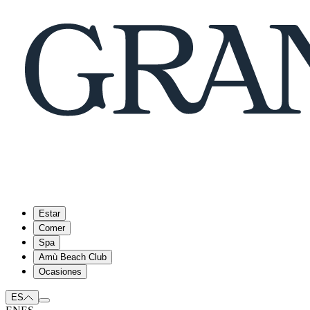
Estar
Comer
Spa
Amù Beach Club
Ocasiones
ES