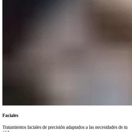
Faciales​​​​‌ ‍ ​‍​‍‌‍ ‌ ​‍‌‍‍‌‌‍‌ ‌‍‍‌‌‍ ‍​‍​‍​ ‍‍​‍​‍‌ ​ ‌‍​‌‌‍ ‍‌‍‍‌‌ ‌​‌ ‍‌​‍ ‍‌‍‍‌‌‍ ​‍​‍​‍ ​​‍​‍‌‍‍​‌ ​‍‌‍‌‌‌‍‌‍​‍​‍​ ‍‍​‍​‍‌‍‍​‌ ‌​‌ ‌​‌ ​​‌ ​ ​ ‍‍​‍ ​‍ ‌‍ ​​‍ ‌‌‍​‌‌‍ ‍‌‍‌​​‍ ‌‌ ​‍​‍ ‌‌‍‍​‌‍ ‌ ‌​‌‍‌‌‌‍ ​‌ ​ ​‍ ‌‌ ​ ‌ ‌​‌ ‌‌‌‍‌​‌‍‍‌‌‍ ​‍ ‍‌ ‌‍‌‍‌‌‌ ​‍‌‍​ ‌‍‌‌‌‍ ​​‍ ‍‌‍​‌‌ ​​‌ ​​​‍ ‌‍‍‌‌‍ ‍‌ ‌​‌‍‌‌‌‍ ‍‌ ‌​​‍ ‌‍‌‌‌‍‌​‌‍‍‌‌ ‌​​‍ ‌‍ ‌‌‍ ‌‍‌​‌‍‌‌​ ‌‌ ​​‌ ​‍‌‍‌‌‌ ​ ‌‍‌‌‌‍ ‍‌ ‌​‌‍​‌‌ ‌​‌‍‍‌‌‍ ‌‍ ‍​ ‍ ‌‍‍‌‌‍‌​​ ‌​ ‌ ‌‍​‌​ ‍​​ ​‍‌‍‌‌​ ​​‌‍‌​‌‍​‍​‍ ‌‌‍‌‍​ ​​‌‍‌​‌‍‌‌​‍ ‌​ ‌​​ ​‌​ ‌‌‌‍‌​​‍ ‌​ ‍‌​ ​ ‌‍​‌‌‍​‌​‍ ‌‌‍​‍‌‍​‌​ ​‍​ ‌ ​ ‌ ​ ​‍‌‍​‌​ ​​‌‍‌‌​ ​‍‌‍‌​​ ‍​​ ‍ ‌ ‌​‌ ‍‌‌ ​​‌‍‌‌​ ‌‌‍‍​‌‍ ‌ ‌​‌‍‌‌‌‍ ​‌‌​ ‌‍‍‌‌ ‌​‌‍‌‌‌‌​​‌‍​‌‌‍‌ ‌‍‌‌​ ‍ ‌ ​​‌‍​‌‌ ‌​‌‍‍​​ ‌‌ ​​‌‍​‌‌‍‌ ‌‍‌‌‌​​‍‌ ‌‌‌‍‍‌‌‍ ​‌‍‌​‌‍‌‌‌ ​‍​‍‌‌​ ‌‌‌​​‍‌‌ ‌‍‍ ‌‍‌‌‌ ‍‌​‍‌‌​ ​ ‌​‌​​‍‌‌​ ​ ‌​‌​​‍‌‌​ ​‍​ ​‍​ ​‍​ ‌​​ ‍​‌‍​‌‌‍​ ​ ​ ‌‍‌‌​ ​‌​ ‌‌‌‍​ ​ ‍​‌‍‌‌​‍‌‌​ ​‍​ ​‍​‍‌‌​ ‌‌‌​‌​​‍ ‍‌‍​ ‌‍ ‌‍ ‍‌ ‌​‌‍‌‌‌‍ ‍‌ ‌​​‍‌‌​ ‌‌‌​​‍‌‌ ‌‍‍ ‌‍‌‌‌ ‍‌​‍‌‌​ ​ ‌​‌​​‍‌‌​ ​ ‌​‌​​‍‌‌​ ​‍​ ​‍​ ‌‍​ ‍​‌‍​‌‌‍‌‌‌‍‌‍​ ​​‌‍​‌‌‍‌‌‌‍​‍​ ‌‌‌‍​‍​ ‌​​‍‌‌​ ​‍​ ​‍​‍‌‌​ ‌‌‌​‌​​‍ ‍‌ ‌​‌‍‍‌‌ ‌​‌‍ ​‌‍‌‌​ ‌‍​‍‌‍​‌‌ ​ ‌‍‌‌‌‌‌‌‌ ​‍‌‍ ​​ ‌‌‍‍​‌ ‌​‌ ‌​‌ ​​‌ ​ ​‍‌‌​ ​ ‌​​‌​‍‌‌​ ​‍‌​‌‍​‍‌‌​ ​‍‌​‌‍‌‍ ​​‍ ‌‌‍​‌‌‍ ‍‌‍‌​​‍ ‌‌ ​‍​‍ ‌‌‍‍​‌‍ ‌ ‌​‌‍‌‌‌‍ ​‌ ​ ​‍ ‌‌ ​ ‌ ‌​‌ ‌‌‌‍‌​‌‍‍‌‌‍ ​‍ ‍‌ ‌‍‌‍‌‌‌ ​‍‌‍​ ‌‍‌‌‌‍ ​​‍ ‍‌‍​‌‌ ​​‌ ​​​‍‌‍‌‍‍‌‌‍‌​​ ‌​ ‌ ‌‍​‌​ ‍​​ ​‍‌‍‌‌​ ​​‌‍‌​‌‍​‍​‍ ‌‌‍‌‍​ ​​‌‍‌​‌‍‌‌​‍ ‌​ ‌​​ ​‌​ ‌‌‌‍‌​​‍ ‌​ ‍‌​ ​ ‌‍​‌‌‍​‌​‍ ‌‌‍​‍‌‍​‌​ ​‍​ ‌ ​ ‌ ​ ​‍‌‍​‌​ ​​‌‍‌‌​ ​‍‌‍‌​​ ‍​​‍‌‍‌ ‌​‌ ‍‌‌ ​​‌‍‌‌​ ‌‌‍‍​‌‍ ‌ ‌​‌‍‌‌‌‍ ​‌‌​ ‌‍‍‌‌ ‌​‌‍‌‌‌‌​​‌‍​‌‌‍‌ ‌‍‌‌​‍‌‍‌ ​​‌‍​‌‌ ‌​‌‍‍​​ ‌‌ ​​‌‍​‌‌‍‌ ‌‍‌‌‌​​‍‌ ‌‌‌‍‍‌‌‍ ​‌‍‌​‌‍‌‌‌ ​‍​‍‌‌​ ‌‌‌​​‍‌‌ ‌‍‍ ‌‍‌‌‌ ‍‌​‍‌‌​ ​ ‌​‌​​‍‌‌​ ​ ‌​‌​​‍‌‌​ ​‍​ ​‍​ ​‍​ ‌​​ ‍​‌‍​‌‌‍​ ​ ​ ‌‍‌‌​ ​‌​ ‌‌‌‍​ ​ ‍​‌‍‌‌​‍‌‌​ ​‍​ ​‍​‍‌‌​ ‌‌‌​‌​​‍ ‍‌‍​ ‌‍ ‌‍ ‍‌ ‌​‌‍‌‌‌‍ ‍‌ ‌​​‍‌‌​ ‌‌‌​​‍‌‌ ‌‍‍ ‌‍‌‌‌ ‍‌​‍‌‌​ ​ ‌​‌​​‍‌‌​ ​ ‌​‌​​‍‌‌​ ​‍​ ​‍​ ‌‍​ ‍​‌‍​‌‌‍‌‌‌‍‌‍​ ​​‌‍​‌‌‍‌‌‌‍​‍​ ‌‌‌‍​‍​ ‌​​‍‌‌​ ​‍​ ​‍​‍‌‌​ ‌‌‌​‌​​‍ ‍‌ ‌​‌‍‍‌‌ ‌​‌‍ ​‌‍‌‌​‍‌‍‌ ​​‌‍‌‌‌ ​‍‌ ​ ‌ ​​‌‍‌‌‌‍​ ‌ ‌​‌‍‍‌‌ ‌‍‌‍‌‌​ ‌‌ ​​‌ ‌‌‌‍​‍‌‍ ​‌‍‍‌‌ ​ ‌‍‍​‌‍‌‌‌‍‌​​‍​‍‌ ‌
Tratamientos faciales de precisión adaptados a las necesidades de tu