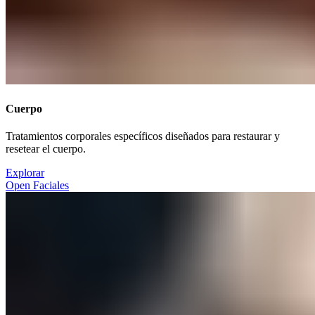
Cuerpo​​​​‌ ‍ ​‍​‍‌‍ ‌ ​‍‌‍‍‌‌‍‌ ‌‍‍‌‌‍ ‍​‍​‍​ ‍‍​‍​‍‌ ​ ‌‍​‌‌‍ ‍‌‍‍‌‌ ‌​‌ ‍‌​‍ ‍‌‍‍‌‌‍ ​‍​‍​‍ ​​‍​‍‌‍‍​‌ ​‍‌‍‌‌‌‍‌‍​‍​‍​ ‍‍​‍​‍‌‍‍​‌ ‌​‌ ‌​‌ ​​‌ ​ ​ ‍‍​‍ ​‍ ‌‍ ​​‍ ‌‌‍​‌‌‍ ‍‌‍‌​​‍ ‌‌ ​‍​‍ ‌‌‍‍​‌‍ ‌ ‌​‌‍‌‌‌‍ ​‌ ​ ​‍ ‌‌ ​ ‌ ‌​‌ ‌‌‌‍‌​‌‍‍‌‌‍ ​‍ ‍‌ ‌‍‌‍‌‌‌ ​‍‌‍​ ‌‍‌‌‌‍ ​​‍ ‍‌‍​‌‌ ​​‌ ​​​‍ ‌‍‍‌‌‍ ‍‌ ‌​‌‍‌‌‌‍ ‍‌ ‌​​‍ ‌‍‌‌‌‍‌​‌‍‍‌‌ ‌​​‍ ‌‍ ‌‌‍ ‌‍‌​‌‍‌‌​ ‌‌ ​​‌ ​‍‌‍‌‌‌ ​ ‌‍‌‌‌‍ ‍‌ ‌​‌‍​‌‌ ‌​‌‍‍‌‌‍ ‌‍ ‍​ ‍ ‌‍‍‌‌‍‌​​ ‌​ ‌ ‌‍​‌​ ‍​​ ​‍‌‍‌‌​ ​​‌‍‌​‌‍​‍​‍ ‌‌‍‌‍​ ​​‌‍‌​‌‍‌‌​‍ ‌​ ‌​​ ​‌​ ‌‌‌‍‌​​‍ ‌​ ‍‌​ ​ ‌‍​‌‌‍​‌​‍ ‌‌‍​‍‌‍​‌​ ​‍​ ‌ ​ ‌ ​ ​‍‌‍​‌​ ​​‌‍‌‌​ ​‍‌‍‌​​ ‍​​ ‍ ‌ ‌​‌ ‍‌‌ ​​‌‍‌‌​ ‌‌‍‍​‌‍ ‌ ‌​‌‍‌‌‌‍ ​‌‌​ ‌‍‍‌‌ ‌​‌‍‌‌‌‌​​‌‍​‌‌‍‌ ‌‍‌‌​ ‍ ‌ ​​‌‍​‌‌ ‌​‌‍‍​​ ‌‌ ​​‌‍​‌‌‍‌ ‌‍‌‌‌​​‍‌ ‌‌‌‍‍‌‌‍ ​‌‍‌​‌‍‌‌‌ ​‍​‍‌‌​ ‌‌‌​​‍‌‌ ‌‍‍ ‌‍‌‌‌ ‍‌​‍‌‌​ ​ ‌​‌​​‍‌‌​ ​ ‌​‌​​‍‌‌​ ​‍​ ​‍​ ​‍​ ‌​​ ‍​‌‍​‌‌‍​ ​ ​ ‌‍‌‌​ ​‌​ ‌‌‌‍​ ​ ‍​‌‍‌‌​‍‌‌​ ​‍​ ​‍​‍‌‌​ ‌‌‌​‌​​‍ ‍‌‍​ ‌‍ ‌‍ ‍‌ ‌​‌‍‌‌‌‍ ‍‌ ‌​​‍‌‌​ ‌‌‌​​‍‌‌ ‌‍‍ ‌‍‌‌‌ ‍‌​‍‌‌​ ​ ‌​‌​​‍‌‌​ ​ ‌​‌​​‍‌‌​ ​‍​ ​‍‌‍‌‍‌‍‌​‌‍‌‌​ ‌‍​ ​‍‌‍‌​​ ​‌​ ​‍‌‍‌‍‌‍‌‌​ ‍​‌‍‌‌​‍‌‌​ ​‍​ ​‍​‍‌‌​ ‌‌‌​‌​​‍ ‍‌ ‌​‌‍‍‌‌ ‌​‌‍ ​‌‍‌‌​ ‌‍​‍‌‍​‌‌ ​ ‌‍‌‌‌‌‌‌‌ ​‍‌‍ ​​ ‌‌‍‍​‌ ‌​‌ ‌​‌ ​​‌ ​ ​‍‌‌​ ​ ‌​​‌​‍‌‌​ ​‍‌​‌‍​‍‌‌​ ​‍‌​‌‍‌‍ ​​‍ ‌‌‍​‌‌‍ ‍‌‍‌​​‍ ‌‌ ​‍​‍ ‌‌‍‍​‌‍ ‌ ‌​‌‍‌‌‌‍ ​‌ ​ ​‍ ‌‌ ​ ‌ ‌​‌ ‌‌‌‍‌​‌‍‍‌‌‍ ​‍ ‍‌ ‌‍‌‍‌‌‌ ​‍‌‍​ ‌‍‌‌‌‍ ​​‍ ‍‌‍​‌‌ ​​‌ ​​​‍‌‍‌‍‍‌‌‍‌​​ ‌​ ‌ ‌‍​‌​ ‍​​ ​‍‌‍‌‌​ ​​‌‍‌​‌‍​‍​‍ ‌‌‍‌‍​ ​​‌‍‌​‌‍‌‌​‍ ‌​ ‌​​ ​‌​ ‌‌‌‍‌​​‍ ‌​ ‍‌​ ​ ‌‍​‌‌‍​‌​‍ ‌‌‍​‍‌‍​‌​ ​‍​ ‌ ​ ‌ ​ ​‍‌‍​‌​ ​​‌‍‌‌​ ​‍‌‍‌​​ ‍​​‍‌‍‌ ‌​‌ ‍‌‌ ​​‌‍‌‌​ ‌‌‍‍​‌‍ ‌ ‌​‌‍‌‌‌‍ ​‌‌​ ‌‍‍‌‌ ‌​‌‍‌‌‌‌​​‌‍​‌‌‍‌ ‌‍‌‌​‍‌‍‌ ​​‌‍​‌‌ ‌​‌‍‍​​ ‌‌ ​​‌‍​‌‌‍‌ ‌‍‌‌‌​​‍‌ ‌‌‌‍‍‌‌‍ ​‌‍‌​‌‍‌‌‌ ​‍​‍‌‌​ ‌‌‌​​‍‌‌ ‌‍‍ ‌‍‌‌‌ ‍‌​‍‌‌​ ​ ‌​‌​​‍‌‌​ ​ ‌​‌​​‍‌‌​ ​‍​ ​‍​ ​‍​ ‌​​ ‍​‌‍​‌‌‍​ ​ ​ ‌‍‌‌​ ​‌​ ‌‌‌‍​ ​ ‍​‌‍‌‌​‍‌‌​ ​‍​ ​‍​‍‌‌​ ‌‌‌​‌​​‍ ‍‌‍​ ‌‍ ‌‍ ‍‌ ‌​‌‍‌‌‌‍ ‍‌ ‌​​‍‌‌​ ‌‌‌​​‍‌‌ ‌‍‍ ‌‍‌‌‌ ‍‌​‍‌‌​ ​ ‌​‌​​‍‌‌​ ​ ‌​‌​​‍‌‌​ ​‍​ ​‍‌‍‌‍‌‍‌​‌‍‌‌​ ‌‍​ ​‍‌‍‌​​ ​‌​ ​‍‌‍‌‍‌‍‌‌​ ‍​‌‍‌‌​‍‌‌​ ​‍​ ​‍​‍‌‌​ ‌‌‌​‌​​‍ ‍‌ ‌​‌‍‍‌‌ ‌​‌‍ ​‌‍‌‌​‍‌‍‌ ​​‌‍‌‌‌ ​‍‌ ​ ‌ ​​‌‍‌‌‌‍​ ‌ ‌​‌‍‍‌‌ ‌‍‌‍‌‌​ ‌‌ ​​‌ ‌‌‌‍​‍‌‍ ​‌‍‍‌‌ ​ ‌‍‍​‌‍‌‌‌‍‌​​‍​‍‌ ‌
Tratamientos corporales específicos diseñados para restaurar y
resetear el cuerpo.​​​​‌ ‍ ​‍​‍‌‍ ‌ ​‍‌‍‍‌‌‍‌ ‌‍‍‌‌‍ ‍​‍​‍​ ‍‍​‍​‍‌ ​ ‌‍​‌‌‍ ‍‌‍‍‌‌ ‌​‌ ‍‌​‍ ‍‌‍‍‌‌‍ ​‍​‍​‍ ​​‍​‍‌‍‍​‌ ​‍‌‍‌‌‌‍‌‍​‍​‍​ ‍‍​‍​‍‌‍‍​‌ ‌​‌ ‌​‌ ​​‌ ​ ​ ‍‍​‍ ​‍ ‌‍ ​​‍ ‌‌‍​‌‌‍ ‍‌‍‌​​‍ ‌‌ ​‍​‍ ‌‌‍‍​‌‍ ‌ ‌​‌‍‌‌‌‍ ​‌ ​ ​‍ ‌‌ ​ ‌ ‌​‌ ‌‌‌‍‌​‌‍‍‌‌‍ ​‍ ‍‌ ‌‍‌‍‌‌‌ ​‍‌‍​ ‌‍‌‌‌‍ ​​‍ ‍‌‍​‌‌ ​​‌ ​​​‍ ‌‍‍‌‌‍ ‍‌ ‌​‌‍‌‌‌‍ ‍‌ ‌​​‍ ‌‍‌‌‌‍‌​‌‍‍‌‌ ‌​​‍ ‌‍ ‌‌‍ ‌‍‌​‌‍‌‌​ ‌‌ ​​‌ ​‍‌‍‌‌‌ ​ ‌‍‌‌‌‍ ‍‌ ‌​‌‍​‌‌ ‌​‌‍‍‌‌‍ ‌‍ ‍​ ‍ ‌‍‍‌‌‍‌​​ ‌​ ‌ ‌‍​‌​ ‍​​ ​‍‌‍‌‌​ ​​‌‍‌​‌‍​‍​‍ ‌‌‍‌‍​ ​​‌‍‌​‌‍‌‌​‍ ‌​ ‌​​ ​‌​ ‌‌‌‍‌​​‍ ‌​ ‍‌​ ​ ‌‍​‌‌‍​‌​‍ ‌‌‍​‍‌‍​‌​ ​‍​ ‌ ​ ‌ ​ ​‍‌‍​‌​ ​​‌‍‌‌​ ​‍‌‍‌​​ ‍​​ ‍ ‌ ‌​‌ ‍‌‌ ​​‌‍‌‌​ ‌‌‍‍​‌‍ ‌ ‌​‌‍‌‌‌‍ ​‌‌​ ‌‍‍‌‌ ‌​‌‍‌‌‌‌​​‌‍​‌‌‍‌ ‌‍‌‌​ ‍ ‌ ​​‌‍​‌‌ ‌​‌‍‍​​ ‌‌ ​​‌‍​‌‌‍‌ ‌‍‌‌‌​​‍‌ ‌‌‌‍‍‌‌‍ ​‌‍‌​‌‍‌‌‌ ​‍​‍‌‌​ ‌‌‌​​‍‌‌ ‌‍‍ ‌‍‌‌‌ ‍‌​‍‌‌​ ​ ‌​‌​​‍‌‌​ ​ ‌​‌​​‍‌‌​ ​‍​ ​‍​ ​‍​ ‌​​ ‍​‌‍​‌‌‍​ ​ ​ ‌‍‌‌​ ​‌​ ‌‌‌‍​ ​ ‍​‌‍‌‌​‍‌‌​ ​‍​ ​‍​‍‌‌​ ‌‌‌​‌​​‍ ‍‌‍​ ‌‍ ‌‍ ‍‌ ‌​‌‍‌‌‌‍ ‍‌ ‌​​‍‌‌​ ‌‌‌​​‍‌‌ ‌‍‍ ‌‍‌‌‌ ‍‌​‍‌‌​ ​ ‌​‌​​‍‌‌​ ​ ‌​‌​​‍‌‌​ ​‍​ ​‍‌‍‌‍‌‍‌​‌‍‌‌​ ‌‍​ ​‍‌‍‌​​ ​‌​ ​‍‌‍‌‍‌‍‌‌​ ‍​‌‍‌‌​‍‌‌​ ​‍​ ​‍​‍‌‌​ ‌‌‌​‌​​‍ ‍‌‍‌‌‌ ‍​‌‍​ ‌‍‌‌‌ ​‍‌ ​​‌ ‌​​ ‌‍​‍‌‍​‌‌ ​ ‌‍‌‌‌‌‌‌‌ ​‍‌‍ ​​ ‌‌‍‍​‌ ‌​‌ ‌​‌ ​​‌ ​ ​‍‌‌​ ​ ‌​​‌​‍‌‌​ ​‍‌​‌‍​‍‌‌​ ​‍‌​‌‍‌‍ ​​‍ ‌‌‍​‌‌‍ ‍‌‍‌​​‍ ‌‌ ​‍​‍ ‌‌‍‍​‌‍ ‌ ‌​‌‍‌‌‌‍ ​‌ ​ ​‍ ‌‌ ​ ‌ ‌​‌ ‌‌‌‍‌​‌‍‍‌‌‍ ​‍ ‍‌ ‌‍‌‍‌‌‌ ​‍‌‍​ ‌‍‌‌‌‍ ​​‍ ‍‌‍​‌‌ ​​‌ ​​​‍‌‍‌‍‍‌‌‍‌​​ ‌​ ‌ ‌‍​‌​ ‍​​ ​‍‌‍‌‌​ ​​‌‍‌​‌‍​‍​‍ ‌‌‍‌‍​ ​​‌‍‌​‌‍‌‌​‍ ‌​ ‌​​ ​‌​ ‌‌‌‍‌​​‍ ‌​ ‍‌​ ​ ‌‍​‌‌‍​‌​‍ ‌‌‍​‍‌‍​‌​ ​‍​ ‌ ​ ‌ ​ ​‍‌‍​‌​ ​​‌‍‌‌​ ​‍‌‍‌​​ ‍​​‍‌‍‌ ‌​‌ ‍‌‌ ​​‌‍‌‌​ ‌‌‍‍​‌‍ ‌ ‌​‌‍‌‌‌‍ ​‌‌​ ‌‍‍‌‌ ‌​‌‍‌‌‌‌​​‌‍​‌‌‍‌ ‌‍‌‌​‍‌‍‌ ​​‌‍​‌‌ ‌​‌‍‍​​ ‌‌ ​​‌‍​‌‌‍‌ ‌‍‌‌‌​​‍‌ ‌‌‌‍‍‌‌‍ ​‌‍‌​‌‍‌‌‌ ​‍​‍‌‌​ ‌‌‌​​‍‌‌ ‌‍‍ ‌‍‌‌‌ ‍‌​‍‌‌​ ​ ‌​‌​​‍‌‌​ ​ ‌​‌​​‍‌‌​ ​‍​ ​‍​ ​‍​ ‌​​ ‍​‌‍​‌‌‍​ ​ ​ ‌‍‌‌​ ​‌​ ‌‌‌‍​ ​ ‍​‌‍‌‌​‍‌‌​ ​‍​ ​‍​‍‌‌​ ‌‌‌​‌​​‍ ‍‌‍​ ‌‍ ‌‍ ‍‌ ‌​‌‍‌‌‌‍ ‍‌ ‌​​‍‌‌​ ‌‌‌​​‍‌‌ ‌‍‍ ‌‍‌‌‌ ‍‌​‍‌‌​ ​ ‌​‌​​‍‌‌​ ​ ‌​‌​​‍‌‌​ ​‍​ ​‍‌‍‌‍‌‍‌​‌‍‌‌​ ‌‍​ ​‍‌‍‌​​ ​‌​ ​‍‌‍‌‍‌‍‌‌​ ‍​‌‍‌‌​‍‌‌​ ​‍​ ​‍​‍‌‌​ ‌‌‌​‌​​‍ ‍‌‍‌‌‌ ‍​‌‍​ ‌‍‌‌‌ ​‍‌ ​​‌ ‌​​‍‌‍‌ ​​‌‍‌‌‌ ​‍‌ ​ ‌ ​​‌‍‌‌‌‍​ ‌ ‌​‌‍‍‌‌ ‌‍‌‍‌‌​ ‌‌ ​​‌ ‌‌‌‍​‍‌‍ ​‌‍‍‌‌ ​ ‌‍‍​‌‍‌‌‌‍‌​​‍​‍‌ ‌
Explorar​​​​‌ ‍ ​‍​‍‌‍ ‌ ​‍‌‍‍‌‌‍‌ ‌‍‍‌‌‍ ‍​‍​‍​ ‍‍​‍​‍‌ ​ ‌‍​‌‌‍ ‍‌‍‍‌‌ ‌​‌ ‍‌​‍ ‍‌‍‍‌‌‍ ​‍​‍​‍ ​​‍​‍‌‍‍​‌ ​‍‌‍‌‌‌‍‌‍​‍​‍​ ‍‍​‍​‍‌‍‍​‌ ‌​‌ ‌​‌ ​​‌ ​ ​ ‍‍​‍ ​‍ ‌‍ ​​‍ ‌‌‍​‌‌‍ ‍‌‍‌​​‍ ‌‌ ​‍​‍ ‌‌‍‍​‌‍ ‌ ‌​‌‍‌‌‌‍ ​‌ ​ ​‍ ‌‌ ​ ‌ ‌​‌ ‌‌‌‍‌​‌‍‍‌‌‍ ​‍ ‍‌ ‌‍‌‍‌‌‌ ​‍‌‍​ ‌‍‌‌‌‍ ​​‍ ‍‌‍​‌‌ ​​‌ ​​​‍ ‌‍‍‌‌‍ ‍‌ ‌​‌‍‌‌‌‍ ‍‌ ‌​​‍ ‌‍‌‌‌‍‌​‌‍‍‌‌ ‌​​‍ ‌‍ ‌‌‍ ‌‍‌​‌‍‌‌​ ‌‌ ​​‌ ​‍‌‍‌‌‌ ​ ‌‍‌‌‌‍ ‍‌ ‌​‌‍​‌‌ ‌​‌‍‍‌‌‍ ‌‍ ‍​ ‍ ‌‍‍‌‌‍‌​​ ‌​ ‌ ‌‍​‌​ ‍​​ ​‍‌‍‌‌​ ​​‌‍‌​‌‍​‍​‍ ‌‌‍‌‍​ ​​‌‍‌​‌‍‌‌​‍ ‌​ ‌​​ ​‌​ ‌‌‌‍‌​​‍ ‌​ ‍‌​ ​ ‌‍​‌‌‍​‌​‍ ‌‌‍​‍‌‍​‌​ ​‍​ ‌ ​ ‌ ​ ​‍‌‍​‌​ ​​‌‍‌‌​ ​‍‌‍‌​​ ‍​​ ‍ ‌ ‌​‌ ‍‌‌ ​​‌‍‌‌​ ‌‌‍‍​‌‍ ‌ ‌​‌‍‌‌‌‍ ​‌‌​ ‌‍‍‌‌ ‌​‌‍‌‌‌‌​​‌‍​‌‌‍‌ ‌‍‌‌​ ‍ ‌ ​​‌‍​‌‌ ‌​‌‍‍​​ ‌‌ ​​‌‍​‌‌‍‌ ‌‍‌‌‌​​‍‌ ‌‌‌‍‍‌‌‍ ​‌‍‌​‌‍‌‌‌ ​‍​‍‌‌​ ‌‌‌​​‍‌‌ ‌‍‍ ‌‍‌‌‌ ‍‌​‍‌‌​ ​ ‌​‌​​‍‌‌​ ​ ‌​‌​​‍‌‌​ ​‍​ ​‍​ ​‍​ ‌​​ ‍​‌‍​‌‌‍​ ​ ​ ‌‍‌‌​ ​‌​ ‌‌‌‍​ ​ ‍​‌‍‌‌​‍‌‌​ ​‍​ ​‍​‍‌‌​ ‌‌‌​‌​​‍ ‍‌‍​ ‌‍ ‌‍ ‍‌ ‌​‌‍‌‌‌‍ ‍‌ ‌​​‍‌‌​ ‌‌‌​​‍‌‌ ‌‍‍ ‌‍‌‌‌ ‍‌​‍‌‌​ ​ ‌​‌​​‍‌‌​ ​ ‌​‌​​‍‌‌​ ​‍​ ​‍‌‍‌‍‌‍‌​‌‍‌‌​ ‌‍​ ​‍‌‍‌​​ ​‌​ ​‍‌‍‌‍‌‍‌‌​ ‍​‌‍‌‌​‍‌‌​ ​‍​ ​‍​‍‌‌​ ‌‌‌​‌​​‍ ‍‌ ​​‌ ​‍‌‍‍‌‌‍ ‌‌‍​‌‌ ​‍‌ ‍‌‌​​ ‌ ‌​‌‍​‌​‍ ‍‌‍ ​‌‍​‌‌‍​‍‌‍‌‌‌‍ ​​ ‌‍​‍‌‍​‌‌ ​ ‌‍‌‌‌‌‌‌‌ ​‍‌‍ ​​ ‌‌‍‍​‌ ‌​‌ ‌​‌ ​​‌ ​ ​‍‌‌​ ​ ‌​​‌​‍‌‌​ ​‍‌​‌‍​‍‌‌​ ​‍‌​‌‍‌‍ ​​‍ ‌‌‍​‌‌‍ ‍‌‍‌​​‍ ‌‌ ​‍​‍ ‌‌‍‍​‌‍ ‌ ‌​‌‍‌‌‌‍ ​‌ ​ ​‍ ‌‌ ​ ‌ ‌​‌ ‌‌‌‍‌​‌‍‍‌‌‍ ​‍ ‍‌ ‌‍‌‍‌‌‌ ​‍‌‍​ ‌‍‌‌‌‍ ​​‍ ‍‌‍​‌‌ ​​‌ ​​​‍‌‍‌‍‍‌‌‍‌​​ ‌​ ‌ ‌‍​‌​ ‍​​ ​‍‌‍‌‌​ ​​‌‍‌​‌‍​‍​‍ ‌‌‍‌‍​ ​​‌‍‌​‌‍‌‌​‍ ‌​ ‌​​ ​‌​ ‌‌‌‍‌​​‍ ‌​ ‍‌​ ​ ‌‍​‌‌‍​‌​‍ ‌‌‍​‍‌‍​‌​ ​‍​ ‌ ​ ‌ ​ ​‍‌‍​‌​ ​​‌‍‌‌​ ​‍‌‍‌​​ ‍​​‍‌‍‌ ‌​‌ ‍‌‌ ​​‌‍‌‌​ ‌‌‍‍​‌‍ ‌ ‌​‌‍‌‌‌‍ ​‌‌​ ‌‍‍‌‌ ‌​‌‍‌‌‌‌​​‌‍​‌‌‍‌ ‌‍‌‌​‍‌‍‌ ​​‌‍​‌‌ ‌​‌‍‍​​ ‌‌ ​​‌‍​‌‌‍‌ ‌‍‌‌‌​​‍‌ ‌‌‌‍‍‌‌‍ ​‌‍‌​‌‍‌‌‌ ​‍​‍‌‌​ ‌‌‌​​‍‌‌ ‌‍‍ ‌‍‌‌‌ ‍‌​‍‌‌​ ​ ‌​‌​​‍‌‌​ ​ ‌​‌​​‍‌‌​ ​‍​ ​‍​ ​‍​ ‌​​ ‍​‌‍​‌‌‍​ ​ ​ ‌‍‌‌​ ​‌​ ‌‌‌‍​ ​ ‍​‌‍‌‌​‍‌‌​ ​‍​ ​‍​‍‌‌​ ‌‌‌​‌​​‍ ‍‌‍​ ‌‍ ‌‍ ‍‌ ‌​‌‍‌‌‌‍ ‍‌ ‌​​‍‌‌​ ‌‌‌​​‍‌‌ ‌‍‍ ‌‍‌‌‌ ‍‌​‍‌‌​ ​ ‌​‌​​‍‌‌​ ​ ‌​‌​​‍‌‌​ ​‍​ ​‍‌‍‌‍‌‍‌​‌‍‌‌​ ‌‍​ ​‍‌‍‌​​ ​‌​ ​‍‌‍‌‍‌‍‌‌​ ‍​‌‍‌‌​‍‌‌​ ​‍​ ​‍​‍‌‌​ ‌‌‌​‌​​‍ ‍‌ ​​‌ ​‍‌‍‍‌‌‍ ‌‌‍​‌‌ ​‍‌ ‍‌‌​​ ‌ ‌​‌‍​‌​‍ ‍‌‍ ​‌‍​‌‌‍​‍‌‍‌‌‌‍ ​​‍‌‍‌ ​​‌‍‌‌‌ ​‍‌ ​ ‌ ​​‌‍‌‌‌‍​ ‌ ‌​‌‍‍‌‌ ‌‍‌‍‌‌​ ‌‌ ​​‌ ‌‌‌‍​‍‌‍ ​‌‍‍‌‌ ​ ‌‍‍​‌‍‌‌‌‍‌​​‍​‍‌ ‌
Open Faciales​​​​‌ ‍ ​‍​‍‌‍ ‌ ​‍‌‍‍‌‌‍‌ ‌‍‍‌‌‍ ‍​‍​‍​ ‍‍​‍​‍‌ ​ ‌‍​‌‌‍ ‍‌‍‍‌‌ ‌​‌ ‍‌​‍ ‍‌‍‍‌‌‍ ​‍​‍​‍ ​​‍​‍‌‍‍​‌ ​‍‌‍‌‌‌‍‌‍​‍​‍​ ‍‍​‍​‍‌‍‍​‌ ‌​‌ ‌​‌ ​​‌ ​ ​ ‍‍​‍ ​‍ ‌‍ ​​‍ ‌‌‍​‌‌‍ ‍‌‍‌​​‍ ‌‌ ​‍​‍ ‌‌‍‍​‌‍ ‌ ‌​‌‍‌‌‌‍ ​‌ ​ ​‍ ‌‌ ​ ‌ ‌​‌ ‌‌‌‍‌​‌‍‍‌‌‍ ​‍ ‍‌ ‌‍‌‍‌‌‌ ​‍‌‍​ ‌‍‌‌‌‍ ​​‍ ‍‌‍​‌‌ ​​‌ ​​​‍ ‌‍‍‌‌‍ ‍‌ ‌​‌‍‌‌‌‍ ‍‌ ‌​​‍ ‌‍‌‌‌‍‌​‌‍‍‌‌ ‌​​‍ ‌‍ ‌‌‍ ‌‍‌​‌‍‌‌​ ‌‌ ​​‌ ​‍‌‍‌‌‌ ​ ‌‍‌‌‌‍ ‍‌ ‌​‌‍​‌‌ ‌​‌‍‍‌‌‍ ‌‍ ‍​ ‍ ‌‍‍‌‌‍‌​​ ‌​ ‌ ‌‍​‌​ ‍​​ ​‍‌‍‌‌​ ​​‌‍‌​‌‍​‍​‍ ‌‌‍‌‍​ ​​‌‍‌​‌‍‌‌​‍ ‌​ ‌​​ ​‌​ ‌‌‌‍‌​​‍ ‌​ ‍‌​ ​ ‌‍​‌‌‍​‌​‍ ‌‌‍​‍‌‍​‌​ ​‍​ ‌ ​ ‌ ​ ​‍‌‍​‌​ ​​‌‍‌‌​ ​‍‌‍‌​​ ‍​​ ‍ ‌ ‌​‌ ‍‌‌ ​​‌‍‌‌​ ‌‌‍‍​‌‍ ‌ ‌​‌‍‌‌‌‍ ​‌‌​ ‌‍‍‌‌ ‌​‌‍‌‌‌‌​​‌‍​‌‌‍‌ ‌‍‌‌​ ‍ ‌ ​​‌‍​‌‌ ‌​‌‍‍​​ ‌‌ ​​‌‍​‌‌‍‌ ‌‍‌‌‌​​‍‌ ‌‌‌‍‍‌‌‍ ​‌‍‌​‌‍‌‌‌ ​‍​‍‌‌​ ‌‌‌​​‍‌‌ ‌‍‍ ‌‍‌‌‌ ‍‌​‍‌‌​ ​ ‌​‌​​‍‌‌​ ​ ‌​‌​​‍‌‌​ ​‍​ ​‍​ ​‍​ ‌​​ ‍​‌‍​‌‌‍​ ​ ​ ‌‍‌‌​ ​‌​ ‌‌‌‍​ ​ ‍​‌‍‌‌​‍‌‌​ ​‍​ ​‍​‍‌‌​ ‌‌‌​‌​​‍ ‍‌‍​ ‌‍ ‌‍ ‍‌ ‌​‌‍‌‌‌‍ ‍‌ ‌​​‍‌‌​ ‌‌‌​​‍‌‌ ‌‍‍ ‌‍‌‌‌ ‍‌​‍‌‌​ ​ ‌​‌​​‍‌‌​ ​ ‌​‌​​‍‌‌​ ​‍​ ​‍​ ‌‍​ ‍​‌‍​‌‌‍‌‌‌‍‌‍​ ​​‌‍​‌‌‍‌‌‌‍​‍​ ‌‌‌‍​‍​ ‌​​‍‌‌​ ​‍​ ​‍​‍‌‌​ ‌‌‌​‌​​‍ ‍‌ ‌​‌‍‍‌‌ ‌​‌‍ ​‌‍‌‌​ ‌‍​‍‌‍​‌‌ ​ ‌‍‌‌‌‌‌‌‌ ​‍‌‍ ​​ ‌‌‍‍​‌ ‌​‌ ‌​‌ ​​‌ ​ ​‍‌‌​ ​ ‌​​‌​‍‌‌​ ​‍‌​‌‍​‍‌‌​ ​‍‌​‌‍‌‍ ​​‍ ‌‌‍​‌‌‍ ‍‌‍‌​​‍ ‌‌ ​‍​‍ ‌‌‍‍​‌‍ ‌ ‌​‌‍‌‌‌‍ ​‌ ​ ​‍ ‌‌ ​ ‌ ‌​‌ ‌‌‌‍‌​‌‍‍‌‌‍ ​‍ ‍‌ ‌‍‌‍‌‌‌ ​‍‌‍​ ‌‍‌‌‌‍ ​​‍ ‍‌‍​‌‌ ​​‌ ​​​‍‌‍‌‍‍‌‌‍‌​​ ‌​ ‌ ‌‍​‌​ ‍​​ ​‍‌‍‌‌​ ​​‌‍‌​‌‍​‍​‍ ‌‌‍‌‍​ ​​‌‍‌​‌‍‌‌​‍ ‌​ ‌​​ ​‌​ ‌‌‌‍‌​​‍ ‌​ ‍‌​ ​ ‌‍​‌‌‍​‌​‍ ‌‌‍​‍‌‍​‌​ ​‍​ ‌ ​ ‌ ​ ​‍‌‍​‌​ ​​‌‍‌‌​ ​‍‌‍‌​​ ‍​​‍‌‍‌ ‌​‌ ‍‌‌ ​​‌‍‌‌​ ‌‌‍‍​‌‍ ‌ ‌​‌‍‌‌‌‍ ​‌‌​ ‌‍‍‌‌ ‌​‌‍‌‌‌‌​​‌‍​‌‌‍‌ ‌‍‌‌​‍‌‍‌ ​​‌‍​‌‌ ‌​‌‍‍​​ ‌‌ ​​‌‍​‌‌‍‌ ‌‍‌‌‌​​‍‌ ‌‌‌‍‍‌‌‍ ​‌‍‌​‌‍‌‌‌ ​‍​‍‌‌​ ‌‌‌​​‍‌‌ ‌‍‍ ‌‍‌‌‌ ‍‌​‍‌‌​ ​ ‌​‌​​‍‌‌​ ​ ‌​‌​​‍‌‌​ ​‍​ ​‍​ ​‍​ ‌​​ ‍​‌‍​‌‌‍​ ​ ​ ‌‍‌‌​ ​‌​ ‌‌‌‍​ ​ ‍​‌‍‌‌​‍‌‌​ ​‍​ ​‍​‍‌‌​ ‌‌‌​‌​​‍ ‍‌‍​ ‌‍ ‌‍ ‍‌ ‌​‌‍‌‌‌‍ ‍‌ ‌​​‍‌‌​ ‌‌‌​​‍‌‌ ‌‍‍ ‌‍‌‌‌ ‍‌​‍‌‌​ ​ ‌​‌​​‍‌‌​ ​ ‌​‌​​‍‌‌​ ​‍​ ​‍​ ‌‍​ ‍​‌‍​‌‌‍‌‌‌‍‌‍​ ​​‌‍​‌‌‍‌‌‌‍​‍​ ‌‌‌‍​‍​ ‌​​‍‌‌​ ​‍​ ​‍​‍‌‌​ ‌‌‌​‌​​‍ ‍‌ ‌​‌‍‍‌‌ ‌​‌‍ ​‌‍‌‌​‍‌‍‌ ​​‌‍‌‌‌ ​‍‌ ​ ‌ ​​‌‍‌‌‌‍​ ‌ ‌​‌‍‍‌‌ ‌‍‌‍‌‌​ ‌‌ ​​‌ ‌‌‌‍​‍‌‍ ​‌‍‍‌‌ ​ ‌‍‍​‌‍‌‌‌‍‌​​‍​‍‌ ‌