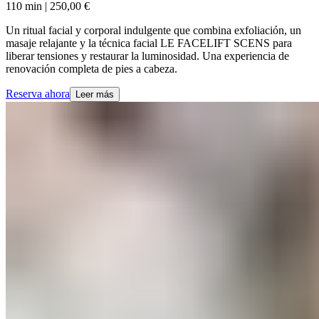
110 min​​​​‌ ‍ ​‍​‍‌‍ ‌ ​‍‌‍‍‌‌‍‌ ‌‍‍‌‌‍ ‍​‍​‍​ ‍‍​‍​‍‌ ​ ‌‍​‌‌‍ ‍‌‍‍‌‌ ‌​‌ ‍‌​‍ ‍‌‍‍‌‌‍ ​‍​‍​‍ ​​‍​‍‌‍‍​‌ ​‍‌‍‌‌‌‍‌‍​‍​‍​ ‍‍​‍​‍‌‍‍​‌ ‌​‌ ‌​‌ ​​‌ ​ ​ ‍‍​‍ ​‍ ‌‍ ​​‍ ‌‌‍​‌‌‍ ‍‌‍‌​​‍ ‌‌ ​‍​‍ ‌‌‍‍​‌‍ ‌ ‌​‌‍‌‌‌‍ ​‌ ​ ​‍ ‌‌ ​ ‌ ‌​‌ ‌‌‌‍‌​‌‍‍‌‌‍ ​‍ ‍‌ ‌‍‌‍‌‌‌ ​‍‌‍​ ‌‍‌‌‌‍ ​​‍ ‍‌‍​‌‌ ​​‌ ​​​‍ ‌‍‍‌‌‍ ‍‌ ‌​‌‍‌‌‌‍ ‍‌ ‌​​‍ ‌‍‌‌‌‍‌​‌‍‍‌‌ ‌​​‍ ‌‍ ‌‌‍ ‌‍‌​‌‍‌‌​ ‌‌ ​​‌ ​‍‌‍‌‌‌ ​ ‌‍‌‌‌‍ ‍‌ ‌​‌‍​‌‌ ‌​‌‍‍‌‌‍ ‌‍ ‍​ ‍ ‌‍‍‌‌‍‌​​ ‌‌‍‌‌‌‍​‌​ ‍​​ ​‌‌‍​ ‌‍​ ​ ​‍​ ​‍​‍ ‌​ ‍‌‌‍‌‍​ ‍​​ ​ ​‍ ‌​ ‌​‌‍​‌‌‍​‍​ ‌ ​‍ ‌​ ‍​​ ‍‌‌‍‌​​ ​ ​‍ ‌‌‍​‌​ ‌ ​ ‍​​ ‍​​ ‌‍‌‍‌​‌‍​‍​ ​‌​ ‍​​ ‌‌​ ​‍‌‍‌‍​ ‍ ‌ ‌​‌ ‍‌‌ ​​‌‍‌‌​ ‌‌‍‍​‌‍ ‌ ‌​‌‍‌‌‌‍ ​‌‌‌​‌ ​‍‌‍‌‌‌‍​‌‌ ‌​‌‍ ‌‌‍‌‌‌‍ ‍‌ ‌​​ ‍ ‌ ​​‌‍​‌‌ ‌​‌‍‍​​ ‌‌ ‌​‌‍‍‌‌‍ ‌‌‍‌‌​ ‌‍​‍‌‍​‌‌ ​ ‌‍‌‌‌‌‌‌‌ ​‍‌‍ ​​ ‌‌‍‍​‌ ‌​‌ ‌​‌ ​​‌ ​ ​‍‌‌​ ​ ‌​​‌​‍‌‌​ ​‍‌​‌‍​‍‌‌​ ​‍‌​‌‍‌‍ ​​‍ ‌‌‍​‌‌‍ ‍‌‍‌​​‍ ‌‌ ​‍​‍ ‌‌‍‍​‌‍ ‌ ‌​‌‍‌‌‌‍ ​‌ ​ ​‍ ‌‌ ​ ‌ ‌​‌ ‌‌‌‍‌​‌‍‍‌‌‍ ​‍ ‍‌ ‌‍‌‍‌‌‌ ​‍‌‍​ ‌‍‌‌‌‍ ​​‍ ‍‌‍​‌‌ ​​‌ ​​​‍‌‍‌‍‍‌‌‍‌​​ ‌‌‍‌‌‌‍​‌​ ‍​​ ​‌‌‍​ ‌‍​ ​ ​‍​ ​‍​‍ ‌​ ‍‌‌‍‌‍​ ‍​​ ​ ​‍ ‌​ ‌​‌‍​‌‌‍​‍​ ‌ ​‍ ‌​ ‍​​ ‍‌‌‍‌​​ ​ ​‍ ‌‌‍​‌​ ‌ ​ ‍​​ ‍​​ ‌‍‌‍‌​‌‍​‍​ ​‌​ ‍​​ ‌‌​ ​‍‌‍‌‍​‍‌‍‌ ‌​‌ ‍‌‌ ​​‌‍‌‌​ ‌‌‍‍​‌‍ ‌ ‌​‌‍‌‌‌‍ ​‌‌‌​‌ ​‍‌‍‌‌‌‍​‌‌ ‌​‌‍ ‌‌‍‌‌‌‍ ‍‌ ‌​​‍‌‍‌ ​​‌‍​‌‌ ‌​‌‍‍​​ ‌‌ ‌​‌‍‍‌‌‍ ‌‌‍‌‌​‍‌‍‌ ​​‌‍‌‌‌ ​‍‌ ​ ‌ ​​‌‍‌‌‌‍​ ‌ ‌​‌‍‍‌‌ ‌‍‌‍‌‌​ ‌‌ ​​‌ ‌‌‌‍​‍‌‍ ​‌‍‍‌‌ ​ ‌‍‍​‌‍‌‌‌‍‌​​‍​‍‌ ‌ | 250,00 €​​​​‌ ‍ ​‍​‍‌‍ ‌ ​‍‌‍‍‌‌‍‌ ‌‍‍‌‌‍ ‍​‍​‍​ ‍‍​‍​‍‌ ​ ‌‍​‌‌‍ ‍‌‍‍‌‌ ‌​‌ ‍‌​‍ ‍‌‍‍‌‌‍ ​‍​‍​‍ ​​‍​‍‌‍‍​‌ ​‍‌‍‌‌‌‍‌‍​‍​‍​ ‍‍​‍​‍‌‍‍​‌ ‌​‌ ‌​‌ ​​‌ ​ ​ ‍‍​‍ ​‍ ‌‍ ​​‍ ‌‌‍​‌‌‍ ‍‌‍‌​​‍ ‌‌ ​‍​‍ ‌‌‍‍​‌‍ ‌ ‌​‌‍‌‌‌‍ ​‌ ​ ​‍ ‌‌ ​ ‌ ‌​‌ ‌‌‌‍‌​‌‍‍‌‌‍ ​‍ ‍‌ ‌‍‌‍‌‌‌ ​‍‌‍​ ‌‍‌‌‌‍ ​​‍ ‍‌‍​‌‌ ​​‌ ​​​‍ ‌‍‍‌‌‍ ‍‌ ‌​‌‍‌‌‌‍ ‍‌ ‌​​‍ ‌‍‌‌‌‍‌​‌‍‍‌‌ ‌​​‍ ‌‍ ‌‌‍ ‌‍‌​‌‍‌‌​ ‌‌ ​​‌ ​‍‌‍‌‌‌ ​ ‌‍‌‌‌‍ ‍‌ ‌​‌‍​‌‌ ‌​‌‍‍‌‌‍ ‌‍ ‍​ ‍ ‌‍‍‌‌‍‌​​ ‌‌‍‌‌‌‍​‌​ ‍​​ ​‌‌‍​ ‌‍​ ​ ​‍​ ​‍​‍ ‌​ ‍‌‌‍‌‍​ ‍​​ ​ ​‍ ‌​ ‌​‌‍​‌‌‍​‍​ ‌ ​‍ ‌​ ‍​​ ‍‌‌‍‌​​ ​ ​‍ ‌‌‍​‌​ ‌ ​ ‍​​ ‍​​ ‌‍‌‍‌​‌‍​‍​ ​‌​ ‍​​ ‌‌​ ​‍‌‍‌‍​ ‍ ‌ ‌​‌ ‍‌‌ ​​‌‍‌‌​ ‌‌‍‍​‌‍ ‌ ‌​‌‍‌‌‌‍ ​‌‌‌​‌ ​‍‌‍‌‌‌‍​‌‌ ‌​‌‍ ‌‌‍‌‌‌‍ ‍‌ ‌​​ ‍ ‌ ​​‌‍​‌‌ ‌​‌‍‍​​ ‌‌ ​​‌ ​‍‌‍‍‌‌‍​ ‌‍‌‌​ ‌‍​‍‌‍​‌‌ ​ ‌‍‌‌‌‌‌‌‌ ​‍‌‍ ​​ ‌‌‍‍​‌ ‌​‌ ‌​‌ ​​‌ ​ ​‍‌‌​ ​ ‌​​‌​‍‌‌​ ​‍‌​‌‍​‍‌‌​ ​‍‌​‌‍‌‍ ​​‍ ‌‌‍​‌‌‍ ‍‌‍‌​​‍ ‌‌ ​‍​‍ ‌‌‍‍​‌‍ ‌ ‌​‌‍‌‌‌‍ ​‌ ​ ​‍ ‌‌ ​ ‌ ‌​‌ ‌‌‌‍‌​‌‍‍‌‌‍ ​‍ ‍‌ ‌‍‌‍‌‌‌ ​‍‌‍​ ‌‍‌‌‌‍ ​​‍ ‍‌‍​‌‌ ​​‌ ​​​‍‌‍‌‍‍‌‌‍‌​​ ‌‌‍‌‌‌‍​‌​ ‍​​ ​‌‌‍​ ‌‍​ ​ ​‍​ ​‍​‍ ‌​ ‍‌‌‍‌‍​ ‍​​ ​ ​‍ ‌​ ‌​‌‍​‌‌‍​‍​ ‌ ​‍ ‌​ ‍​​ ‍‌‌‍‌​​ ​ ​‍ ‌‌‍​‌​ ‌ ​ ‍​​ ‍​​ ‌‍‌‍‌​‌‍​‍​ ​‌​ ‍​​ ‌‌​ ​‍‌‍‌‍​‍‌‍‌ ‌​‌ ‍‌‌ ​​‌‍‌‌​ ‌‌‍‍​‌‍ ‌ ‌​‌‍‌‌‌‍ ​‌‌‌​‌ ​‍‌‍‌‌‌‍​‌‌ ‌​‌‍ ‌‌‍‌‌‌‍ ‍‌ ‌​​‍‌‍‌ ​​‌‍​‌‌ ‌​‌‍‍​​ ‌‌ ​​‌ ​‍‌‍‍‌‌‍​ ‌‍‌‌​‍‌‍‌ ​​‌‍‌‌‌ ​‍‌ ​ ‌ ​​‌‍‌‌‌‍​ ‌ ‌​‌‍‍‌‌ ‌‍‌‍‌‌​ ‌‌ ​​‌ ‌‌‌‍​‍‌‍ ​‌‍‍‌‌ ​ ‌‍‍​‌‍‌‌‌‍‌​​‍​‍‌ ‌
Un ritual facial y corporal indulgente que combina exfoliación, un
masaje relajante y la técnica facial LE FACELIFT SCENS para
liberar tensiones y restaurar la luminosidad. Una experiencia de
renovación completa de pies a cabeza.​​​​‌ ‍ ​‍​‍‌‍ ‌ ​‍‌‍‍‌‌‍‌ ‌‍‍‌‌‍ ‍​‍​‍​ ‍‍​‍​‍‌ ​ ‌‍​‌‌‍ ‍‌‍‍‌‌ ‌​‌ ‍‌​‍ ‍‌‍‍‌‌‍ ​‍​‍​‍ ​​‍​‍‌‍‍​‌ ​‍‌‍‌‌‌‍‌‍​‍​‍​ ‍‍​‍​‍‌‍‍​‌ ‌​‌ ‌​‌ ​​‌ ​ ​ ‍‍​‍ ​‍ ‌‍ ​​‍ ‌‌‍​‌‌‍ ‍‌‍‌​​‍ ‌‌ ​‍​‍ ‌‌‍‍​‌‍ ‌ ‌​‌‍‌‌‌‍ ​‌ ​ ​‍ ‌‌ ​ ‌ ‌​‌ ‌‌‌‍‌​‌‍‍‌‌‍ ​‍ ‍‌ ‌‍‌‍‌‌‌ ​‍‌‍​ ‌‍‌‌‌‍ ​​‍ ‍‌‍​‌‌ ​​‌ ​​​‍ ‌‍‍‌‌‍ ‍‌ ‌​‌‍‌‌‌‍ ‍‌ ‌​​‍ ‌‍‌‌‌‍‌​‌‍‍‌‌ ‌​​‍ ‌‍ ‌‌‍ ‌‍‌​‌‍‌‌​ ‌‌ ​​‌ ​‍‌‍‌‌‌ ​ ‌‍‌‌‌‍ ‍‌ ‌​‌‍​‌‌ ‌​‌‍‍‌‌‍ ‌‍ ‍​ ‍ ‌‍‍‌‌‍‌​​ ‌‌‍‌‌‌‍​‌​ ‍​​ ​‌‌‍​ ‌‍​ ​ ​‍​ ​‍​‍ ‌​ ‍‌‌‍‌‍​ ‍​​ ​ ​‍ ‌​ ‌​‌‍​‌‌‍​‍​ ‌ ​‍ ‌​ ‍​​ ‍‌‌‍‌​​ ​ ​‍ ‌‌‍​‌​ ‌ ​ ‍​​ ‍​​ ‌‍‌‍‌​‌‍​‍​ ​‌​ ‍​​ ‌‌​ ​‍‌‍‌‍​ ‍ ‌ ‌​‌ ‍‌‌ ​​‌‍‌‌​ ‌‌‍‍​‌‍ ‌ ‌​‌‍‌‌‌‍ ​‌‌‌​‌ ​‍‌‍‌‌‌‍​‌‌ ‌​‌‍ ‌‌‍‌‌‌‍ ‍‌ ‌​​ ‍ ‌ ​​‌‍​‌‌ ‌​‌‍‍​​ ‌‌‍‌​‌‍‌‌‌ ​ ‌‍​ ‌ ​‍‌‍‍‌‌ ​​‌ ‌​‌‍‍‌‌‍ ‌‍ ‍​ ‌‍​‍‌‍​‌‌ ​ ‌‍‌‌‌‌‌‌‌ ​‍‌‍ ​​ ‌‌‍‍​‌ ‌​‌ ‌​‌ ​​‌ ​ ​‍‌‌​ ​ ‌​​‌​‍‌‌​ ​‍‌​‌‍​‍‌‌​ ​‍‌​‌‍‌‍ ​​‍ ‌‌‍​‌‌‍ ‍‌‍‌​​‍ ‌‌ ​‍​‍ ‌‌‍‍​‌‍ ‌ ‌​‌‍‌‌‌‍ ​‌ ​ ​‍ ‌‌ ​ ‌ ‌​‌ ‌‌‌‍‌​‌‍‍‌‌‍ ​‍ ‍‌ ‌‍‌‍‌‌‌ ​‍‌‍​ ‌‍‌‌‌‍ ​​‍ ‍‌‍​‌‌ ​​‌ ​​​‍‌‍‌‍‍‌‌‍‌​​ ‌‌‍‌‌‌‍​‌​ ‍​​ ​‌‌‍​ ‌‍​ ​ ​‍​ ​‍​‍ ‌​ ‍‌‌‍‌‍​ ‍​​ ​ ​‍ ‌​ ‌​‌‍​‌‌‍​‍​ ‌ ​‍ ‌​ ‍​​ ‍‌‌‍‌​​ ​ ​‍ ‌‌‍​‌​ ‌ ​ ‍​​ ‍​​ ‌‍‌‍‌​‌‍​‍​ ​‌​ ‍​​ ‌‌​ ​‍‌‍‌‍​‍‌‍‌ ‌​‌ ‍‌‌ ​​‌‍‌‌​ ‌‌‍‍​‌‍ ‌ ‌​‌‍‌‌‌‍ ​‌‌‌​‌ ​‍‌‍‌‌‌‍​‌‌ ‌​‌‍ ‌‌‍‌‌‌‍ ‍‌ ‌​​‍‌‍‌ ​​‌‍​‌‌ ‌​‌‍‍​​ ‌‌‍‌​‌‍‌‌‌ ​ ‌‍​ ‌ ​‍‌‍‍‌‌ ​​‌ ‌​‌‍‍‌‌‍ ‌‍ ‍​‍‌‍‌ ​​‌‍‌‌‌ ​‍‌ ​ ‌ ​​‌‍‌‌‌‍​ ‌ ‌​‌‍‍‌‌ ‌‍‌‍‌‌​ ‌‌ ​​‌ ‌‌‌‍​‍‌‍ ​‌‍‍‌‌ ​ ‌‍‍​‌‍‌‌‌‍‌​​‍​‍‌ ‌
Reserva ahora​​​​‌ ‍ ​‍​‍‌‍ ‌ ​‍‌‍‍‌‌‍‌ ‌‍‍‌‌‍ ‍​‍​‍​ ‍‍​‍​‍‌ ​ ‌‍​‌‌‍ ‍‌‍‍‌‌ ‌​‌ ‍‌​‍ ‍‌‍‍‌‌‍ ​‍​‍​‍ ​​‍​‍‌‍‍​‌ ​‍‌‍‌‌‌‍‌‍​‍​‍​ ‍‍​‍​‍‌‍‍​‌ ‌​‌ ‌​‌ ​​‌ ​ ​ ‍‍​‍ ​‍ ‌‍ ​​‍ ‌‌‍​‌‌‍ ‍‌‍‌​​‍ ‌‌ ​‍​‍ ‌‌‍‍​‌‍ ‌ ‌​‌‍‌‌‌‍ ​‌ ​ ​‍ ‌‌ ​ ‌ ‌​‌ ‌‌‌‍‌​‌‍‍‌‌‍ ​‍ ‍‌ ‌‍‌‍‌‌‌ ​‍‌‍​ ‌‍‌‌‌‍ ​​‍ ‍‌‍​‌‌ ​​‌ ​​​‍ ‌‍‍‌‌‍ ‍‌ ‌​‌‍‌‌‌‍ ‍‌ ‌​​‍ ‌‍‌‌‌‍‌​‌‍‍‌‌ ‌​​‍ ‌‍ ‌‌‍ ‌‍‌​‌‍‌‌​ ‌‌ ​​‌ ​‍‌‍‌‌‌ ​ ‌‍‌‌‌‍ ‍‌ ‌​‌‍​‌‌ ‌​‌‍‍‌‌‍ ‌‍ ‍​ ‍ ‌‍‍‌‌‍‌​​ ‌‌‍‌‌‌‍​‌​ ‍​​ ​‌‌‍​ ‌‍​ ​ ​‍​ ​‍​‍ ‌​ ‍‌‌‍‌‍​ ‍​​ ​ ​‍ ‌​ ‌​‌‍​‌‌‍​‍​ ‌ ​‍ ‌​ ‍​​ ‍‌‌‍‌​​ ​ ​‍ ‌‌‍​‌​ ‌ ​ ‍​​ ‍​​ ‌‍‌‍‌​‌‍​‍​ ​‌​ ‍​​ ‌‌​ ​‍‌‍‌‍​ ‍ ‌ ‌​‌ ‍‌‌ ​​‌‍‌‌​ ‌‌‍‍​‌‍ ‌ ‌​‌‍‌‌‌‍ ​‌‌‌​‌ ​‍‌‍‌‌‌‍​‌‌ ‌​‌‍ ‌‌‍‌‌‌‍ ‍‌ ‌​​ ‍ ‌ ​​‌‍​‌‌ ‌​‌‍‍​​ ‌‌‍​ ‌ ‌​‌‍​‌​‍ ‍‌‍ ​‌‍​‌‌‍​‍‌‍‌‌‌‍ ​​ ‌‍​‍‌‍​‌‌ ​ ‌‍‌‌‌‌‌‌‌ ​‍‌‍ ​​ ‌‌‍‍​‌ ‌​‌ ‌​‌ ​​‌ ​ ​‍‌‌​ ​ ‌​​‌​‍‌‌​ ​‍‌​‌‍​‍‌‌​ ​‍‌​‌‍‌‍ ​​‍ ‌‌‍​‌‌‍ ‍‌‍‌​​‍ ‌‌ ​‍​‍ ‌‌‍‍​‌‍ ‌ ‌​‌‍‌‌‌‍ ​‌ ​ ​‍ ‌‌ ​ ‌ ‌​‌ ‌‌‌‍‌​‌‍‍‌‌‍ ​‍ ‍‌ ‌‍‌‍‌‌‌ ​‍‌‍​ ‌‍‌‌‌‍ ​​‍ ‍‌‍​‌‌ ​​‌ ​​​‍‌‍‌‍‍‌‌‍‌​​ ‌‌‍‌‌‌‍​‌​ ‍​​ ​‌‌‍​ ‌‍​ ​ ​‍​ ​‍​‍ ‌​ ‍‌‌‍‌‍​ ‍​​ ​ ​‍ ‌​ ‌​‌‍​‌‌‍​‍​ ‌ ​‍ ‌​ ‍​​ ‍‌‌‍‌​​ ​ ​‍ ‌‌‍​‌​ ‌ ​ ‍​​ ‍​​ ‌‍‌‍‌​‌‍​‍​ ​‌​ ‍​​ ‌‌​ ​‍‌‍‌‍​‍‌‍‌ ‌​‌ ‍‌‌ ​​‌‍‌‌​ ‌‌‍‍​‌‍ ‌ ‌​‌‍‌‌‌‍ ​‌‌‌​‌ ​‍‌‍‌‌‌‍​‌‌ ‌​‌‍ ‌‌‍‌‌‌‍ ‍‌ ‌​​‍‌‍‌ ​​‌‍​‌‌ ‌​‌‍‍​​ ‌‌‍​ ‌ ‌​‌‍​‌​‍ ‍‌‍ ​‌‍​‌‌‍​‍‌‍‌‌‌‍ ​​‍‌‍‌ ​​‌‍‌‌‌ ​‍‌ ​ ‌ ​​‌‍‌‌‌‍​ ‌ ‌​‌‍‍‌‌ ‌‍‌‍‌‌​ ‌‌ ​​‌ ‌‌‌‍​‍‌‍ ​‌‍‍‌‌ ​ ‌‍‍​‌‍‌‌‌‍‌​​‍​‍‌ ‌
Leer más