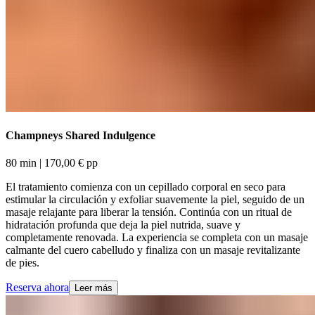
Champneys Shared Indulgence​​​​‌ ‍ ​‍​‍‌‍ ‌ ​‍‌‍‍‌‌‍‌ ‌‍‍‌‌‍ ‍​‍​‍​ ‍‍​‍​‍‌ ​ ‌‍​‌‌‍ ‍‌‍‍‌‌ ‌​‌ ‍‌​‍ ‍‌‍‍‌‌‍ ​‍​‍​‍ ​​‍​‍‌‍‍​‌ ​‍‌‍‌‌‌‍‌‍​‍​‍​ ‍‍​‍​‍‌‍‍​‌ ‌​‌ ‌​‌ ​​‌ ​ ​ ‍‍​‍ ​‍ ‌‍ ​​‍ ‌‌‍​‌‌‍ ‍‌‍‌​​‍ ‌‌ ​‍​‍ ‌‌‍‍​‌‍ ‌ ‌​‌‍‌‌‌‍ ​‌ ​ ​‍ ‌‌ ​ ‌ ‌​‌ ‌‌‌‍‌​‌‍‍‌‌‍ ​‍ ‍‌ ‌‍‌‍‌‌‌ ​‍‌‍​ ‌‍‌‌‌‍ ​​‍ ‍‌‍​‌‌ ​​‌ ​​​‍ ‌‍‍‌‌‍ ‍‌ ‌​‌‍‌‌‌‍ ‍‌ ‌​​‍ ‌‍‌‌‌‍‌​‌‍‍‌‌ ‌​​‍ ‌‍ ‌‌‍ ‌‍‌​‌‍‌‌​ ‌‌ ​​‌ ​‍‌‍‌‌‌ ​ ‌‍‌‌‌‍ ‍‌ ‌​‌‍​‌‌ ‌​‌‍‍‌‌‍ ‌‍ ‍​ ‍ ‌‍‍‌‌‍‌​​ ‌​ ​ ​ ​ ‌‍​‌​ ‍‌‌‍‌​​ ​ ‌‍‌​​ ​​​‍ ‌‌‍​ ‌‍​‍​ ‌‌​ ​‌​‍ ‌​ ‌​‌‍​ ​ ‌‍‌‍​ ​‍ ‌​ ‍​​ ‌‍‌‍‌‌‌‍​‌​‍ ‌​ ​‌​ ​ ​ ‍‌​ ​ ​ ​​​ ‌‍​ ​‍​ ​‍​ ‌‌​ ‍​​ ​‍‌‍‌‌​ ‍ ‌ ‌​‌ ‍‌‌ ​​‌‍‌‌​ ‌‌‍‍​‌‍ ‌ ‌​‌‍‌‌‌‍ ​‌‌‌​‌ ​‍‌‍‌‌‌‍​‌‌ ‌​‌‍ ‌‌‍‌‌‌‍ ‍‌ ‌​​ ‍ ‌ ​​‌‍​‌‌ ‌​‌‍‍​​ ‌‌ ‌​‌‍‍‌‌ ‌​‌‍ ​‌‍‌‌​ ‌‍​‍‌‍​‌‌ ​ ‌‍‌‌‌‌‌‌‌ ​‍‌‍ ​​ ‌‌‍‍​‌ ‌​‌ ‌​‌ ​​‌ ​ ​‍‌‌​ ​ ‌​​‌​‍‌‌​ ​‍‌​‌‍​‍‌‌​ ​‍‌​‌‍‌‍ ​​‍ ‌‌‍​‌‌‍ ‍‌‍‌​​‍ ‌‌ ​‍​‍ ‌‌‍‍​‌‍ ‌ ‌​‌‍‌‌‌‍ ​‌ ​ ​‍ ‌‌ ​ ‌ ‌​‌ ‌‌‌‍‌​‌‍‍‌‌‍ ​‍ ‍‌ ‌‍‌‍‌‌‌ ​‍‌‍​ ‌‍‌‌‌‍ ​​‍ ‍‌‍​‌‌ ​​‌ ​​​‍‌‍‌‍‍‌‌‍‌​​ ‌​ ​ ​ ​ ‌‍​‌​ ‍‌‌‍‌​​ ​ ‌‍‌​​ ​​​‍ ‌‌‍​ ‌‍​‍​ ‌‌​ ​‌​‍ ‌​ ‌​‌‍​ ​ ‌‍‌‍​ ​‍ ‌​ ‍​​ ‌‍‌‍‌‌‌‍​‌​‍ ‌​ ​‌​ ​ ​ ‍‌​ ​ ​ ​​​ ‌‍​ ​‍​ ​‍​ ‌‌​ ‍​​ ​‍‌‍‌‌​‍‌‍‌ ‌​‌ ‍‌‌ ​​‌‍‌‌​ ‌‌‍‍​‌‍ ‌ ‌​‌‍‌‌‌‍ ​‌‌‌​‌ ​‍‌‍‌‌‌‍​‌‌ ‌​‌‍ ‌‌‍‌‌‌‍ ‍‌ ‌​​‍‌‍‌ ​​‌‍​‌‌ ‌​‌‍‍​​ ‌‌ ‌​‌‍‍‌‌ ‌​‌‍ ​‌‍‌‌​‍‌‍‌ ​​‌‍‌‌‌ ​‍‌ ​ ‌ ​​‌‍‌‌‌‍​ ‌ ‌​‌‍‍‌‌ ‌‍‌‍‌‌​ ‌‌ ​​‌ ‌‌‌‍​‍‌‍ ​‌‍‍‌‌ ​ ‌‍‍​‌‍‌‌‌‍‌​​‍​‍‌ ‌
80 min​​​​‌ ‍ ​‍​‍‌‍ ‌ ​‍‌‍‍‌‌‍‌ ‌‍‍‌‌‍ ‍​‍​‍​ ‍‍​‍​‍‌ ​ ‌‍​‌‌‍ ‍‌‍‍‌‌ ‌​‌ ‍‌​‍ ‍‌‍‍‌‌‍ ​‍​‍​‍ ​​‍​‍‌‍‍​‌ ​‍‌‍‌‌‌‍‌‍​‍​‍​ ‍‍​‍​‍‌‍‍​‌ ‌​‌ ‌​‌ ​​‌ ​ ​ ‍‍​‍ ​‍ ‌‍ ​​‍ ‌‌‍​‌‌‍ ‍‌‍‌​​‍ ‌‌ ​‍​‍ ‌‌‍‍​‌‍ ‌ ‌​‌‍‌‌‌‍ ​‌ ​ ​‍ ‌‌ ​ ‌ ‌​‌ ‌‌‌‍‌​‌‍‍‌‌‍ ​‍ ‍‌ ‌‍‌‍‌‌‌ ​‍‌‍​ ‌‍‌‌‌‍ ​​‍ ‍‌‍​‌‌ ​​‌ ​​​‍ ‌‍‍‌‌‍ ‍‌ ‌​‌‍‌‌‌‍ ‍‌ ‌​​‍ ‌‍‌‌‌‍‌​‌‍‍‌‌ ‌​​‍ ‌‍ ‌‌‍ ‌‍‌​‌‍‌‌​ ‌‌ ​​‌ ​‍‌‍‌‌‌ ​ ‌‍‌‌‌‍ ‍‌ ‌​‌‍​‌‌ ‌​‌‍‍‌‌‍ ‌‍ ‍​ ‍ ‌‍‍‌‌‍‌​​ ‌​ ​ ​ ​ ‌‍​‌​ ‍‌‌‍‌​​ ​ ‌‍‌​​ ​​​‍ ‌‌‍​ ‌‍​‍​ ‌‌​ ​‌​‍ ‌​ ‌​‌‍​ ​ ‌‍‌‍​ ​‍ ‌​ ‍​​ ‌‍‌‍‌‌‌‍​‌​‍ ‌​ ​‌​ ​ ​ ‍‌​ ​ ​ ​​​ ‌‍​ ​‍​ ​‍​ ‌‌​ ‍​​ ​‍‌‍‌‌​ ‍ ‌ ‌​‌ ‍‌‌ ​​‌‍‌‌​ ‌‌‍‍​‌‍ ‌ ‌​‌‍‌‌‌‍ ​‌‌‌​‌ ​‍‌‍‌‌‌‍​‌‌ ‌​‌‍ ‌‌‍‌‌‌‍ ‍‌ ‌​​ ‍ ‌ ​​‌‍​‌‌ ‌​‌‍‍​​ ‌‌ ‌​‌‍‍‌‌‍ ‌‌‍‌‌​ ‌‍​‍‌‍​‌‌ ​ ‌‍‌‌‌‌‌‌‌ ​‍‌‍ ​​ ‌‌‍‍​‌ ‌​‌ ‌​‌ ​​‌ ​ ​‍‌‌​ ​ ‌​​‌​‍‌‌​ ​‍‌​‌‍​‍‌‌​ ​‍‌​‌‍‌‍ ​​‍ ‌‌‍​‌‌‍ ‍‌‍‌​​‍ ‌‌ ​‍​‍ ‌‌‍‍​‌‍ ‌ ‌​‌‍‌‌‌‍ ​‌ ​ ​‍ ‌‌ ​ ‌ ‌​‌ ‌‌‌‍‌​‌‍‍‌‌‍ ​‍ ‍‌ ‌‍‌‍‌‌‌ ​‍‌‍​ ‌‍‌‌‌‍ ​​‍ ‍‌‍​‌‌ ​​‌ ​​​‍‌‍‌‍‍‌‌‍‌​​ ‌​ ​ ​ ​ ‌‍​‌​ ‍‌‌‍‌​​ ​ ‌‍‌​​ ​​​‍ ‌‌‍​ ‌‍​‍​ ‌‌​ ​‌​‍ ‌​ ‌​‌‍​ ​ ‌‍‌‍​ ​‍ ‌​ ‍​​ ‌‍‌‍‌‌‌‍​‌​‍ ‌​ ​‌​ ​ ​ ‍‌​ ​ ​ ​​​ ‌‍​ ​‍​ ​‍​ ‌‌​ ‍​​ ​‍‌‍‌‌​‍‌‍‌ ‌​‌ ‍‌‌ ​​‌‍‌‌​ ‌‌‍‍​‌‍ ‌ ‌​‌‍‌‌‌‍ ​‌‌‌​‌ ​‍‌‍‌‌‌‍​‌‌ ‌​‌‍ ‌‌‍‌‌‌‍ ‍‌ ‌​​‍‌‍‌ ​​‌‍​‌‌ ‌​‌‍‍​​ ‌‌ ‌​‌‍‍‌‌‍ ‌‌‍‌‌​‍‌‍‌ ​​‌‍‌‌‌ ​‍‌ ​ ‌ ​​‌‍‌‌‌‍​ ‌ ‌​‌‍‍‌‌ ‌‍‌‍‌‌​ ‌‌ ​​‌ ‌‌‌‍​‍‌‍ ​‌‍‍‌‌ ​ ‌‍‍​‌‍‌‌‌‍‌​​‍​‍‌ ‌ | 170,00 € pp​​​​‌ ‍ ​‍​‍‌‍ ‌ ​‍‌‍‍‌‌‍‌ ‌‍‍‌‌‍ ‍​‍​‍​ ‍‍​‍​‍‌ ​ ‌‍​‌‌‍ ‍‌‍‍‌‌ ‌​‌ ‍‌​‍ ‍‌‍‍‌‌‍ ​‍​‍​‍ ​​‍​‍‌‍‍​‌ ​‍‌‍‌‌‌‍‌‍​‍​‍​ ‍‍​‍​‍‌‍‍​‌ ‌​‌ ‌​‌ ​​‌ ​ ​ ‍‍​‍ ​‍ ‌‍ ​​‍ ‌‌‍​‌‌‍ ‍‌‍‌​​‍ ‌‌ ​‍​‍ ‌‌‍‍​‌‍ ‌ ‌​‌‍‌‌‌‍ ​‌ ​ ​‍ ‌‌ ​ ‌ ‌​‌ ‌‌‌‍‌​‌‍‍‌‌‍ ​‍ ‍‌ ‌‍‌‍‌‌‌ ​‍‌‍​ ‌‍‌‌‌‍ ​​‍ ‍‌‍​‌‌ ​​‌ ​​​‍ ‌‍‍‌‌‍ ‍‌ ‌​‌‍‌‌‌‍ ‍‌ ‌​​‍ ‌‍‌‌‌‍‌​‌‍‍‌‌ ‌​​‍ ‌‍ ‌‌‍ ‌‍‌​‌‍‌‌​ ‌‌ ​​‌ ​‍‌‍‌‌‌ ​ ‌‍‌‌‌‍ ‍‌ ‌​‌‍​‌‌ ‌​‌‍‍‌‌‍ ‌‍ ‍​ ‍ ‌‍‍‌‌‍‌​​ ‌​ ​ ​ ​ ‌‍​‌​ ‍‌‌‍‌​​ ​ ‌‍‌​​ ​​​‍ ‌‌‍​ ‌‍​‍​ ‌‌​ ​‌​‍ ‌​ ‌​‌‍​ ​ ‌‍‌‍​ ​‍ ‌​ ‍​​ ‌‍‌‍‌‌‌‍​‌​‍ ‌​ ​‌​ ​ ​ ‍‌​ ​ ​ ​​​ ‌‍​ ​‍​ ​‍​ ‌‌​ ‍​​ ​‍‌‍‌‌​ ‍ ‌ ‌​‌ ‍‌‌ ​​‌‍‌‌​ ‌‌‍‍​‌‍ ‌ ‌​‌‍‌‌‌‍ ​‌‌‌​‌ ​‍‌‍‌‌‌‍​‌‌ ‌​‌‍ ‌‌‍‌‌‌‍ ‍‌ ‌​​ ‍ ‌ ​​‌‍​‌‌ ‌​‌‍‍​​ ‌‌ ​​‌ ​‍‌‍‍‌‌‍​ ‌‍‌‌​ ‌‍​‍‌‍​‌‌ ​ ‌‍‌‌‌‌‌‌‌ ​‍‌‍ ​​ ‌‌‍‍​‌ ‌​‌ ‌​‌ ​​‌ ​ ​‍‌‌​ ​ ‌​​‌​‍‌‌​ ​‍‌​‌‍​‍‌‌​ ​‍‌​‌‍‌‍ ​​‍ ‌‌‍​‌‌‍ ‍‌‍‌​​‍ ‌‌ ​‍​‍ ‌‌‍‍​‌‍ ‌ ‌​‌‍‌‌‌‍ ​‌ ​ ​‍ ‌‌ ​ ‌ ‌​‌ ‌‌‌‍‌​‌‍‍‌‌‍ ​‍ ‍‌ ‌‍‌‍‌‌‌ ​‍‌‍​ ‌‍‌‌‌‍ ​​‍ ‍‌‍​‌‌ ​​‌ ​​​‍‌‍‌‍‍‌‌‍‌​​ ‌​ ​ ​ ​ ‌‍​‌​ ‍‌‌‍‌​​ ​ ‌‍‌​​ ​​​‍ ‌‌‍​ ‌‍​‍​ ‌‌​ ​‌​‍ ‌​ ‌​‌‍​ ​ ‌‍‌‍​ ​‍ ‌​ ‍​​ ‌‍‌‍‌‌‌‍​‌​‍ ‌​ ​‌​ ​ ​ ‍‌​ ​ ​ ​​​ ‌‍​ ​‍​ ​‍​ ‌‌​ ‍​​ ​‍‌‍‌‌​‍‌‍‌ ‌​‌ ‍‌‌ ​​‌‍‌‌​ ‌‌‍‍​‌‍ ‌ ‌​‌‍‌‌‌‍ ​‌‌‌​‌ ​‍‌‍‌‌‌‍​‌‌ ‌​‌‍ ‌‌‍‌‌‌‍ ‍‌ ‌​​‍‌‍‌ ​​‌‍​‌‌ ‌​‌‍‍​​ ‌‌ ​​‌ ​‍‌‍‍‌‌‍​ ‌‍‌‌​‍‌‍‌ ​​‌‍‌‌‌ ​‍‌ ​ ‌ ​​‌‍‌‌‌‍​ ‌ ‌​‌‍‍‌‌ ‌‍‌‍‌‌​ ‌‌ ​​‌ ‌‌‌‍​‍‌‍ ​‌‍‍‌‌ ​ ‌‍‍​‌‍‌‌‌‍‌​​‍​‍‌ ‌
El tratamiento comienza con un cepillado corporal en seco para
estimular la circulación y exfoliar suavemente la piel, seguido de un
masaje relajante para liberar la tensión. Continúa con un ritual de
hidratación profunda que deja la piel nutrida, suave y
completamente renovada. La experiencia se completa con un masaje
calmante del cuero cabelludo y finaliza con un masaje revitalizante
de pies.​​​​‌ ‍ ​‍​‍‌‍ ‌ ​‍‌‍‍‌‌‍‌ ‌‍‍‌‌‍ ‍​‍​‍​ ‍‍​‍​‍‌ ​ ‌‍​‌‌‍ ‍‌‍‍‌‌ ‌​‌ ‍‌​‍ ‍‌‍‍‌‌‍ ​‍​‍​‍ ​​‍​‍‌‍‍​‌ ​‍‌‍‌‌‌‍‌‍​‍​‍​ ‍‍​‍​‍‌‍‍​‌ ‌​‌ ‌​‌ ​​‌ ​ ​ ‍‍​‍ ​‍ ‌‍ ​​‍ ‌‌‍​‌‌‍ ‍‌‍‌​​‍ ‌‌ ​‍​‍ ‌‌‍‍​‌‍ ‌ ‌​‌‍‌‌‌‍ ​‌ ​ ​‍ ‌‌ ​ ‌ ‌​‌ ‌‌‌‍‌​‌‍‍‌‌‍ ​‍ ‍‌ ‌‍‌‍‌‌‌ ​‍‌‍​ ‌‍‌‌‌‍ ​​‍ ‍‌‍​‌‌ ​​‌ ​​​‍ ‌‍‍‌‌‍ ‍‌ ‌​‌‍‌‌‌‍ ‍‌ ‌​​‍ ‌‍‌‌‌‍‌​‌‍‍‌‌ ‌​​‍ ‌‍ ‌‌‍ ‌‍‌​‌‍‌‌​ ‌‌ ​​‌ ​‍‌‍‌‌‌ ​ ‌‍‌‌‌‍ ‍‌ ‌​‌‍​‌‌ ‌​‌‍‍‌‌‍ ‌‍ ‍​ ‍ ‌‍‍‌‌‍‌​​ ‌​ ​ ​ ​ ‌‍​‌​ ‍‌‌‍‌​​ ​ ‌‍‌​​ ​​​‍ ‌‌‍​ ‌‍​‍​ ‌‌​ ​‌​‍ ‌​ ‌​‌‍​ ​ ‌‍‌‍​ ​‍ ‌​ ‍​​ ‌‍‌‍‌‌‌‍​‌​‍ ‌​ ​‌​ ​ ​ ‍‌​ ​ ​ ​​​ ‌‍​ ​‍​ ​‍​ ‌‌​ ‍​​ ​‍‌‍‌‌​ ‍ ‌ ‌​‌ ‍‌‌ ​​‌‍‌‌​ ‌‌‍‍​‌‍ ‌ ‌​‌‍‌‌‌‍ ​‌‌‌​‌ ​‍‌‍‌‌‌‍​‌‌ ‌​‌‍ ‌‌‍‌‌‌‍ ‍‌ ‌​​ ‍ ‌ ​​‌‍​‌‌ ‌​‌‍‍​​ ‌‌‍‌​‌‍‌‌‌ ​ ‌‍​ ‌ ​‍‌‍‍‌‌ ​​‌ ‌​‌‍‍‌‌‍ ‌‍ ‍​ ‌‍​‍‌‍​‌‌ ​ ‌‍‌‌‌‌‌‌‌ ​‍‌‍ ​​ ‌‌‍‍​‌ ‌​‌ ‌​‌ ​​‌ ​ ​‍‌‌​ ​ ‌​​‌​‍‌‌​ ​‍‌​‌‍​‍‌‌​ ​‍‌​‌‍‌‍ ​​‍ ‌‌‍​‌‌‍ ‍‌‍‌​​‍ ‌‌ ​‍​‍ ‌‌‍‍​‌‍ ‌ ‌​‌‍‌‌‌‍ ​‌ ​ ​‍ ‌‌ ​ ‌ ‌​‌ ‌‌‌‍‌​‌‍‍‌‌‍ ​‍ ‍‌ ‌‍‌‍‌‌‌ ​‍‌‍​ ‌‍‌‌‌‍ ​​‍ ‍‌‍​‌‌ ​​‌ ​​​‍‌‍‌‍‍‌‌‍‌​​ ‌​ ​ ​ ​ ‌‍​‌​ ‍‌‌‍‌​​ ​ ‌‍‌​​ ​​​‍ ‌‌‍​ ‌‍​‍​ ‌‌​ ​‌​‍ ‌​ ‌​‌‍​ ​ ‌‍‌‍​ ​‍ ‌​ ‍​​ ‌‍‌‍‌‌‌‍​‌​‍ ‌​ ​‌​ ​ ​ ‍‌​ ​ ​ ​​​ ‌‍​ ​‍​ ​‍​ ‌‌​ ‍​​ ​‍‌‍‌‌​‍‌‍‌ ‌​‌ ‍‌‌ ​​‌‍‌‌​ ‌‌‍‍​‌‍ ‌ ‌​‌‍‌‌‌‍ ​‌‌‌​‌ ​‍‌‍‌‌‌‍​‌‌ ‌​‌‍ ‌‌‍‌‌‌‍ ‍‌ ‌​​‍‌‍‌ ​​‌‍​‌‌ ‌​‌‍‍​​ ‌‌‍‌​‌‍‌‌‌ ​ ‌‍​ ‌ ​‍‌‍‍‌‌ ​​‌ ‌​‌‍‍‌‌‍ ‌‍ ‍​‍‌‍‌ ​​‌‍‌‌‌ ​‍‌ ​ ‌ ​​‌‍‌‌‌‍​ ‌ ‌​‌‍‍‌‌ ‌‍‌‍‌‌​ ‌‌ ​​‌ ‌‌‌‍​‍‌‍ ​‌‍‍‌‌ ​ ‌‍‍​‌‍‌‌‌‍‌​​‍​‍‌ ‌
Reserva ahora​​​​‌ ‍ ​‍​‍‌‍ ‌ ​‍‌‍‍‌‌‍‌ ‌‍‍‌‌‍ ‍​‍​‍​ ‍‍​‍​‍‌ ​ ‌‍​‌‌‍ ‍‌‍‍‌‌ ‌​‌ ‍‌​‍ ‍‌‍‍‌‌‍ ​‍​‍​‍ ​​‍​‍‌‍‍​‌ ​‍‌‍‌‌‌‍‌‍​‍​‍​ ‍‍​‍​‍‌‍‍​‌ ‌​‌ ‌​‌ ​​‌ ​ ​ ‍‍​‍ ​‍ ‌‍ ​​‍ ‌‌‍​‌‌‍ ‍‌‍‌​​‍ ‌‌ ​‍​‍ ‌‌‍‍​‌‍ ‌ ‌​‌‍‌‌‌‍ ​‌ ​ ​‍ ‌‌ ​ ‌ ‌​‌ ‌‌‌‍‌​‌‍‍‌‌‍ ​‍ ‍‌ ‌‍‌‍‌‌‌ ​‍‌‍​ ‌‍‌‌‌‍ ​​‍ ‍‌‍​‌‌ ​​‌ ​​​‍ ‌‍‍‌‌‍ ‍‌ ‌​‌‍‌‌‌‍ ‍‌ ‌​​‍ ‌‍‌‌‌‍‌​‌‍‍‌‌ ‌​​‍ ‌‍ ‌‌‍ ‌‍‌​‌‍‌‌​ ‌‌ ​​‌ ​‍‌‍‌‌‌ ​ ‌‍‌‌‌‍ ‍‌ ‌​‌‍​‌‌ ‌​‌‍‍‌‌‍ ‌‍ ‍​ ‍ ‌‍‍‌‌‍‌​​ ‌​ ​ ​ ​ ‌‍​‌​ ‍‌‌‍‌​​ ​ ‌‍‌​​ ​​​‍ ‌‌‍​ ‌‍​‍​ ‌‌​ ​‌​‍ ‌​ ‌​‌‍​ ​ ‌‍‌‍​ ​‍ ‌​ ‍​​ ‌‍‌‍‌‌‌‍​‌​‍ ‌​ ​‌​ ​ ​ ‍‌​ ​ ​ ​​​ ‌‍​ ​‍​ ​‍​ ‌‌​ ‍​​ ​‍‌‍‌‌​ ‍ ‌ ‌​‌ ‍‌‌ ​​‌‍‌‌​ ‌‌‍‍​‌‍ ‌ ‌​‌‍‌‌‌‍ ​‌‌‌​‌ ​‍‌‍‌‌‌‍​‌‌ ‌​‌‍ ‌‌‍‌‌‌‍ ‍‌ ‌​​ ‍ ‌ ​​‌‍​‌‌ ‌​‌‍‍​​ ‌‌‍​ ‌ ‌​‌‍​‌​‍ ‍‌‍ ​‌‍​‌‌‍​‍‌‍‌‌‌‍ ​​ ‌‍​‍‌‍​‌‌ ​ ‌‍‌‌‌‌‌‌‌ ​‍‌‍ ​​ ‌‌‍‍​‌ ‌​‌ ‌​‌ ​​‌ ​ ​‍‌‌​ ​ ‌​​‌​‍‌‌​ ​‍‌​‌‍​‍‌‌​ ​‍‌​‌‍‌‍ ​​‍ ‌‌‍​‌‌‍ ‍‌‍‌​​‍ ‌‌ ​‍​‍ ‌‌‍‍​‌‍ ‌ ‌​‌‍‌‌‌‍ ​‌ ​ ​‍ ‌‌ ​ ‌ ‌​‌ ‌‌‌‍‌​‌‍‍‌‌‍ ​‍ ‍‌ ‌‍‌‍‌‌‌ ​‍‌‍​ ‌‍‌‌‌‍ ​​‍ ‍‌‍​‌‌ ​​‌ ​​​‍‌‍‌‍‍‌‌‍‌​​ ‌​ ​ ​ ​ ‌‍​‌​ ‍‌‌‍‌​​ ​ ‌‍‌​​ ​​​‍ ‌‌‍​ ‌‍​‍​ ‌‌​ ​‌​‍ ‌​ ‌​‌‍​ ​ ‌‍‌‍​ ​‍ ‌​ ‍​​ ‌‍‌‍‌‌‌‍​‌​‍ ‌​ ​‌​ ​ ​ ‍‌​ ​ ​ ​​​ ‌‍​ ​‍​ ​‍​ ‌‌​ ‍​​ ​‍‌‍‌‌​‍‌‍‌ ‌​‌ ‍‌‌ ​​‌‍‌‌​ ‌‌‍‍​‌‍ ‌ ‌​‌‍‌‌‌‍ ​‌‌‌​‌ ​‍‌‍‌‌‌‍​‌‌ ‌​‌‍ ‌‌‍‌‌‌‍ ‍‌ ‌​​‍‌‍‌ ​​‌‍​‌‌ ‌​‌‍‍​​ ‌‌‍​ ‌ ‌​‌‍​‌​‍ ‍‌‍ ​‌‍​‌‌‍​‍‌‍‌‌‌‍ ​​‍‌‍‌ ​​‌‍‌‌‌ ​‍‌ ​ ‌ ​​‌‍‌‌‌‍​ ‌ ‌​‌‍‍‌‌ ‌‍‌‍‌‌​ ‌‌ ​​‌ ‌‌‌‍​‍‌‍ ​‌‍‍‌‌ ​ ‌‍‍​‌‍‌‌‌‍‌​​‍​‍‌ ‌
Leer más