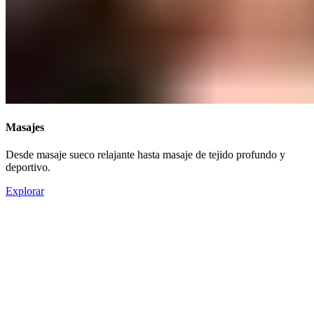
Masajes​​​​‌ ‍ ​‍​‍‌‍ ‌ ​‍‌‍‍‌‌‍‌ ‌‍‍‌‌‍ ‍​‍​‍​ ‍‍​‍​‍‌ ​ ‌‍​‌‌‍ ‍‌‍‍‌‌ ‌​‌ ‍‌​‍ ‍‌‍‍‌‌‍ ​‍​‍​‍ ​​‍​‍‌‍‍​‌ ​‍‌‍‌‌‌‍‌‍​‍​‍​ ‍‍​‍​‍‌‍‍​‌ ‌​‌ ‌​‌ ​​‌ ​ ​ ‍‍​‍ ​‍ ‌‍ ​​‍ ‌‌‍​‌‌‍ ‍‌‍‌​​‍ ‌‌ ​‍​‍ ‌‌‍‍​‌‍ ‌ ‌​‌‍‌‌‌‍ ​‌ ​ ​‍ ‌‌ ​ ‌ ‌​‌ ‌‌‌‍‌​‌‍‍‌‌‍ ​‍ ‍‌ ‌‍‌‍‌‌‌ ​‍‌‍​ ‌‍‌‌‌‍ ​​‍ ‍‌‍​‌‌ ​​‌ ​​​‍ ‌‍‍‌‌‍ ‍‌ ‌​‌‍‌‌‌‍ ‍‌ ‌​​‍ ‌‍‌‌‌‍‌​‌‍‍‌‌ ‌​​‍ ‌‍ ‌‌‍ ‌‍‌​‌‍‌‌​ ‌‌ ​​‌ ​‍‌‍‌‌‌ ​ ‌‍‌‌‌‍ ‍‌ ‌​‌‍​‌‌ ‌​‌‍‍‌‌‍ ‌‍ ‍​ ‍ ‌‍‍‌‌‍‌​​ ‌​ ‌ ‌‍​‌​ ‍​​ ​‍‌‍‌‌​ ​​‌‍‌​‌‍​‍​‍ ‌‌‍‌‍​ ​​‌‍‌​‌‍‌‌​‍ ‌​ ‌​​ ​‌​ ‌‌‌‍‌​​‍ ‌​ ‍‌​ ​ ‌‍​‌‌‍​‌​‍ ‌‌‍​‍‌‍​‌​ ​‍​ ‌ ​ ‌ ​ ​‍‌‍​‌​ ​​‌‍‌‌​ ​‍‌‍‌​​ ‍​​ ‍ ‌ ‌​‌ ‍‌‌ ​​‌‍‌‌​ ‌‌‍‍​‌‍ ‌ ‌​‌‍‌‌‌‍ ​‌‌​ ‌‍‍‌‌ ‌​‌‍‌‌‌‌​​‌‍​‌‌‍‌ ‌‍‌‌​ ‍ ‌ ​​‌‍​‌‌ ‌​‌‍‍​​ ‌‌ ​​‌‍​‌‌‍‌ ‌‍‌‌‌​​‍‌ ‌‌‌‍‍‌‌‍ ​‌‍‌​‌‍‌‌‌ ​‍​‍‌‌​ ‌‌‌​​‍‌‌ ‌‍‍ ‌‍‌‌‌ ‍‌​‍‌‌​ ​ ‌​‌​​‍‌‌​ ​ ‌​‌​​‍‌‌​ ​‍​ ​‍​ ​‍​ ‌​​ ‍​‌‍​‌‌‍​ ​ ​ ‌‍‌‌​ ​‌​ ‌‌‌‍​ ​ ‍​‌‍‌‌​‍‌‌​ ​‍​ ​‍​‍‌‌​ ‌‌‌​‌​​‍ ‍‌‍​ ‌‍ ‌‍ ‍‌ ‌​‌‍‌‌‌‍ ‍‌ ‌​​‍‌‌​ ‌‌‌​​‍‌‌ ‌‍‍ ‌‍‌‌‌ ‍‌​‍‌‌​ ​ ‌​‌​​‍‌‌​ ​ ‌​‌​​‍‌‌​ ​‍​ ​‍​ ​ ​ ​‌‌‍​‍​ ‍​‌‍​‌​ ​​​ ​​​ ‌‍​ ‌ ‌‍​ ‌‍‌​​ ​ ​‍‌‌​ ​‍​ ​‍​‍‌‌​ ‌‌‌​‌​​‍ ‍‌ ‌​‌‍‍‌‌ ‌​‌‍ ​‌‍‌‌​ ‌‍​‍‌‍​‌‌ ​ ‌‍‌‌‌‌‌‌‌ ​‍‌‍ ​​ ‌‌‍‍​‌ ‌​‌ ‌​‌ ​​‌ ​ ​‍‌‌​ ​ ‌​​‌​‍‌‌​ ​‍‌​‌‍​‍‌‌​ ​‍‌​‌‍‌‍ ​​‍ ‌‌‍​‌‌‍ ‍‌‍‌​​‍ ‌‌ ​‍​‍ ‌‌‍‍​‌‍ ‌ ‌​‌‍‌‌‌‍ ​‌ ​ ​‍ ‌‌ ​ ‌ ‌​‌ ‌‌‌‍‌​‌‍‍‌‌‍ ​‍ ‍‌ ‌‍‌‍‌‌‌ ​‍‌‍​ ‌‍‌‌‌‍ ​​‍ ‍‌‍​‌‌ ​​‌ ​​​‍‌‍‌‍‍‌‌‍‌​​ ‌​ ‌ ‌‍​‌​ ‍​​ ​‍‌‍‌‌​ ​​‌‍‌​‌‍​‍​‍ ‌‌‍‌‍​ ​​‌‍‌​‌‍‌‌​‍ ‌​ ‌​​ ​‌​ ‌‌‌‍‌​​‍ ‌​ ‍‌​ ​ ‌‍​‌‌‍​‌​‍ ‌‌‍​‍‌‍​‌​ ​‍​ ‌ ​ ‌ ​ ​‍‌‍​‌​ ​​‌‍‌‌​ ​‍‌‍‌​​ ‍​​‍‌‍‌ ‌​‌ ‍‌‌ ​​‌‍‌‌​ ‌‌‍‍​‌‍ ‌ ‌​‌‍‌‌‌‍ ​‌‌​ ‌‍‍‌‌ ‌​‌‍‌‌‌‌​​‌‍​‌‌‍‌ ‌‍‌‌​‍‌‍‌ ​​‌‍​‌‌ ‌​‌‍‍​​ ‌‌ ​​‌‍​‌‌‍‌ ‌‍‌‌‌​​‍‌ ‌‌‌‍‍‌‌‍ ​‌‍‌​‌‍‌‌‌ ​‍​‍‌‌​ ‌‌‌​​‍‌‌ ‌‍‍ ‌‍‌‌‌ ‍‌​‍‌‌​ ​ ‌​‌​​‍‌‌​ ​ ‌​‌​​‍‌‌​ ​‍​ ​‍​ ​‍​ ‌​​ ‍​‌‍​‌‌‍​ ​ ​ ‌‍‌‌​ ​‌​ ‌‌‌‍​ ​ ‍​‌‍‌‌​‍‌‌​ ​‍​ ​‍​‍‌‌​ ‌‌‌​‌​​‍ ‍‌‍​ ‌‍ ‌‍ ‍‌ ‌​‌‍‌‌‌‍ ‍‌ ‌​​‍‌‌​ ‌‌‌​​‍‌‌ ‌‍‍ ‌‍‌‌‌ ‍‌​‍‌‌​ ​ ‌​‌​​‍‌‌​ ​ ‌​‌​​‍‌‌​ ​‍​ ​‍​ ​ ​ ​‌‌‍​‍​ ‍​‌‍​‌​ ​​​ ​​​ ‌‍​ ‌ ‌‍​ ‌‍‌​​ ​ ​‍‌‌​ ​‍​ ​‍​‍‌‌​ ‌‌‌​‌​​‍ ‍‌ ‌​‌‍‍‌‌ ‌​‌‍ ​‌‍‌‌​‍‌‍‌ ​​‌‍‌‌‌ ​‍‌ ​ ‌ ​​‌‍‌‌‌‍​ ‌ ‌​‌‍‍‌‌ ‌‍‌‍‌‌​ ‌‌ ​​‌ ‌‌‌‍​‍‌‍ ​‌‍‍‌‌ ​ ‌‍‍​‌‍‌‌‌‍‌​​‍​‍‌ ‌
Desde masaje sueco relajante hasta masaje de tejido profundo y
deportivo.​​​​‌ ‍ ​‍​‍‌‍ ‌ ​‍‌‍‍‌‌‍‌ ‌‍‍‌‌‍ ‍​‍​‍​ ‍‍​‍​‍‌ ​ ‌‍​‌‌‍ ‍‌‍‍‌‌ ‌​‌ ‍‌​‍ ‍‌‍‍‌‌‍ ​‍​‍​‍ ​​‍​‍‌‍‍​‌ ​‍‌‍‌‌‌‍‌‍​‍​‍​ ‍‍​‍​‍‌‍‍​‌ ‌​‌ ‌​‌ ​​‌ ​ ​ ‍‍​‍ ​‍ ‌‍ ​​‍ ‌‌‍​‌‌‍ ‍‌‍‌​​‍ ‌‌ ​‍​‍ ‌‌‍‍​‌‍ ‌ ‌​‌‍‌‌‌‍ ​‌ ​ ​‍ ‌‌ ​ ‌ ‌​‌ ‌‌‌‍‌​‌‍‍‌‌‍ ​‍ ‍‌ ‌‍‌‍‌‌‌ ​‍‌‍​ ‌‍‌‌‌‍ ​​‍ ‍‌‍​‌‌ ​​‌ ​​​‍ ‌‍‍‌‌‍ ‍‌ ‌​‌‍‌‌‌‍ ‍‌ ‌​​‍ ‌‍‌‌‌‍‌​‌‍‍‌‌ ‌​​‍ ‌‍ ‌‌‍ ‌‍‌​‌‍‌‌​ ‌‌ ​​‌ ​‍‌‍‌‌‌ ​ ‌‍‌‌‌‍ ‍‌ ‌​‌‍​‌‌ ‌​‌‍‍‌‌‍ ‌‍ ‍​ ‍ ‌‍‍‌‌‍‌​​ ‌​ ‌ ‌‍​‌​ ‍​​ ​‍‌‍‌‌​ ​​‌‍‌​‌‍​‍​‍ ‌‌‍‌‍​ ​​‌‍‌​‌‍‌‌​‍ ‌​ ‌​​ ​‌​ ‌‌‌‍‌​​‍ ‌​ ‍‌​ ​ ‌‍​‌‌‍​‌​‍ ‌‌‍​‍‌‍​‌​ ​‍​ ‌ ​ ‌ ​ ​‍‌‍​‌​ ​​‌‍‌‌​ ​‍‌‍‌​​ ‍​​ ‍ ‌ ‌​‌ ‍‌‌ ​​‌‍‌‌​ ‌‌‍‍​‌‍ ‌ ‌​‌‍‌‌‌‍ ​‌‌​ ‌‍‍‌‌ ‌​‌‍‌‌‌‌​​‌‍​‌‌‍‌ ‌‍‌‌​ ‍ ‌ ​​‌‍​‌‌ ‌​‌‍‍​​ ‌‌ ​​‌‍​‌‌‍‌ ‌‍‌‌‌​​‍‌ ‌‌‌‍‍‌‌‍ ​‌‍‌​‌‍‌‌‌ ​‍​‍‌‌​ ‌‌‌​​‍‌‌ ‌‍‍ ‌‍‌‌‌ ‍‌​‍‌‌​ ​ ‌​‌​​‍‌‌​ ​ ‌​‌​​‍‌‌​ ​‍​ ​‍​ ​‍​ ‌​​ ‍​‌‍​‌‌‍​ ​ ​ ‌‍‌‌​ ​‌​ ‌‌‌‍​ ​ ‍​‌‍‌‌​‍‌‌​ ​‍​ ​‍​‍‌‌​ ‌‌‌​‌​​‍ ‍‌‍​ ‌‍ ‌‍ ‍‌ ‌​‌‍‌‌‌‍ ‍‌ ‌​​‍‌‌​ ‌‌‌​​‍‌‌ ‌‍‍ ‌‍‌‌‌ ‍‌​‍‌‌​ ​ ‌​‌​​‍‌‌​ ​ ‌​‌​​‍‌‌​ ​‍​ ​‍​ ​ ​ ​‌‌‍​‍​ ‍​‌‍​‌​ ​​​ ​​​ ‌‍​ ‌ ‌‍​ ‌‍‌​​ ​ ​‍‌‌​ ​‍​ ​‍​‍‌‌​ ‌‌‌​‌​​‍ ‍‌‍‌‌‌ ‍​‌‍​ ‌‍‌‌‌ ​‍‌ ​​‌ ‌​​ ‌‍​‍‌‍​‌‌ ​ ‌‍‌‌‌‌‌‌‌ ​‍‌‍ ​​ ‌‌‍‍​‌ ‌​‌ ‌​‌ ​​‌ ​ ​‍‌‌​ ​ ‌​​‌​‍‌‌​ ​‍‌​‌‍​‍‌‌​ ​‍‌​‌‍‌‍ ​​‍ ‌‌‍​‌‌‍ ‍‌‍‌​​‍ ‌‌ ​‍​‍ ‌‌‍‍​‌‍ ‌ ‌​‌‍‌‌‌‍ ​‌ ​ ​‍ ‌‌ ​ ‌ ‌​‌ ‌‌‌‍‌​‌‍‍‌‌‍ ​‍ ‍‌ ‌‍‌‍‌‌‌ ​‍‌‍​ ‌‍‌‌‌‍ ​​‍ ‍‌‍​‌‌ ​​‌ ​​​‍‌‍‌‍‍‌‌‍‌​​ ‌​ ‌ ‌‍​‌​ ‍​​ ​‍‌‍‌‌​ ​​‌‍‌​‌‍​‍​‍ ‌‌‍‌‍​ ​​‌‍‌​‌‍‌‌​‍ ‌​ ‌​​ ​‌​ ‌‌‌‍‌​​‍ ‌​ ‍‌​ ​ ‌‍​‌‌‍​‌​‍ ‌‌‍​‍‌‍​‌​ ​‍​ ‌ ​ ‌ ​ ​‍‌‍​‌​ ​​‌‍‌‌​ ​‍‌‍‌​​ ‍​​‍‌‍‌ ‌​‌ ‍‌‌ ​​‌‍‌‌​ ‌‌‍‍​‌‍ ‌ ‌​‌‍‌‌‌‍ ​‌‌​ ‌‍‍‌‌ ‌​‌‍‌‌‌‌​​‌‍​‌‌‍‌ ‌‍‌‌​‍‌‍‌ ​​‌‍​‌‌ ‌​‌‍‍​​ ‌‌ ​​‌‍​‌‌‍‌ ‌‍‌‌‌​​‍‌ ‌‌‌‍‍‌‌‍ ​‌‍‌​‌‍‌‌‌ ​‍​‍‌‌​ ‌‌‌​​‍‌‌ ‌‍‍ ‌‍‌‌‌ ‍‌​‍‌‌​ ​ ‌​‌​​‍‌‌​ ​ ‌​‌​​‍‌‌​ ​‍​ ​‍​ ​‍​ ‌​​ ‍​‌‍​‌‌‍​ ​ ​ ‌‍‌‌​ ​‌​ ‌‌‌‍​ ​ ‍​‌‍‌‌​‍‌‌​ ​‍​ ​‍​‍‌‌​ ‌‌‌​‌​​‍ ‍‌‍​ ‌‍ ‌‍ ‍‌ ‌​‌‍‌‌‌‍ ‍‌ ‌​​‍‌‌​ ‌‌‌​​‍‌‌ ‌‍‍ ‌‍‌‌‌ ‍‌​‍‌‌​ ​ ‌​‌​​‍‌‌​ ​ ‌​‌​​‍‌‌​ ​‍​ ​‍​ ​ ​ ​‌‌‍​‍​ ‍​‌‍​‌​ ​​​ ​​​ ‌‍​ ‌ ‌‍​ ‌‍‌​​ ​ ​‍‌‌​ ​‍​ ​‍​‍‌‌​ ‌‌‌​‌​​‍ ‍‌‍‌‌‌ ‍​‌‍​ ‌‍‌‌‌ ​‍‌ ​​‌ ‌​​‍‌‍‌ ​​‌‍‌‌‌ ​‍‌ ​ ‌ ​​‌‍‌‌‌‍​ ‌ ‌​‌‍‍‌‌ ‌‍‌‍‌‌​ ‌‌ ​​‌ ‌‌‌‍​‍‌‍ ​‌‍‍‌‌ ​ ‌‍‍​‌‍‌‌‌‍‌​​‍​‍‌ ‌
Explorar​​​​‌ ‍ ​‍​‍‌‍ ‌ ​‍‌‍‍‌‌‍‌ ‌‍‍‌‌‍ ‍​‍​‍​ ‍‍​‍​‍‌ ​ ‌‍​‌‌‍ ‍‌‍‍‌‌ ‌​‌ ‍‌​‍ ‍‌‍‍‌‌‍ ​‍​‍​‍ ​​‍​‍‌‍‍​‌ ​‍‌‍‌‌‌‍‌‍​‍​‍​ ‍‍​‍​‍‌‍‍​‌ ‌​‌ ‌​‌ ​​‌ ​ ​ ‍‍​‍ ​‍ ‌‍ ​​‍ ‌‌‍​‌‌‍ ‍‌‍‌​​‍ ‌‌ ​‍​‍ ‌‌‍‍​‌‍ ‌ ‌​‌‍‌‌‌‍ ​‌ ​ ​‍ ‌‌ ​ ‌ ‌​‌ ‌‌‌‍‌​‌‍‍‌‌‍ ​‍ ‍‌ ‌‍‌‍‌‌‌ ​‍‌‍​ ‌‍‌‌‌‍ ​​‍ ‍‌‍​‌‌ ​​‌ ​​​‍ ‌‍‍‌‌‍ ‍‌ ‌​‌‍‌‌‌‍ ‍‌ ‌​​‍ ‌‍‌‌‌‍‌​‌‍‍‌‌ ‌​​‍ ‌‍ ‌‌‍ ‌‍‌​‌‍‌‌​ ‌‌ ​​‌ ​‍‌‍‌‌‌ ​ ‌‍‌‌‌‍ ‍‌ ‌​‌‍​‌‌ ‌​‌‍‍‌‌‍ ‌‍ ‍​ ‍ ‌‍‍‌‌‍‌​​ ‌​ ‌ ‌‍​‌​ ‍​​ ​‍‌‍‌‌​ ​​‌‍‌​‌‍​‍​‍ ‌‌‍‌‍​ ​​‌‍‌​‌‍‌‌​‍ ‌​ ‌​​ ​‌​ ‌‌‌‍‌​​‍ ‌​ ‍‌​ ​ ‌‍​‌‌‍​‌​‍ ‌‌‍​‍‌‍​‌​ ​‍​ ‌ ​ ‌ ​ ​‍‌‍​‌​ ​​‌‍‌‌​ ​‍‌‍‌​​ ‍​​ ‍ ‌ ‌​‌ ‍‌‌ ​​‌‍‌‌​ ‌‌‍‍​‌‍ ‌ ‌​‌‍‌‌‌‍ ​‌‌​ ‌‍‍‌‌ ‌​‌‍‌‌‌‌​​‌‍​‌‌‍‌ ‌‍‌‌​ ‍ ‌ ​​‌‍​‌‌ ‌​‌‍‍​​ ‌‌ ​​‌‍​‌‌‍‌ ‌‍‌‌‌​​‍‌ ‌‌‌‍‍‌‌‍ ​‌‍‌​‌‍‌‌‌ ​‍​‍‌‌​ ‌‌‌​​‍‌‌ ‌‍‍ ‌‍‌‌‌ ‍‌​‍‌‌​ ​ ‌​‌​​‍‌‌​ ​ ‌​‌​​‍‌‌​ ​‍​ ​‍​ ​‍​ ‌​​ ‍​‌‍​‌‌‍​ ​ ​ ‌‍‌‌​ ​‌​ ‌‌‌‍​ ​ ‍​‌‍‌‌​‍‌‌​ ​‍​ ​‍​‍‌‌​ ‌‌‌​‌​​‍ ‍‌‍​ ‌‍ ‌‍ ‍‌ ‌​‌‍‌‌‌‍ ‍‌ ‌​​‍‌‌​ ‌‌‌​​‍‌‌ ‌‍‍ ‌‍‌‌‌ ‍‌​‍‌‌​ ​ ‌​‌​​‍‌‌​ ​ ‌​‌​​‍‌‌​ ​‍​ ​‍​ ​ ​ ​‌‌‍​‍​ ‍​‌‍​‌​ ​​​ ​​​ ‌‍​ ‌ ‌‍​ ‌‍‌​​ ​ ​‍‌‌​ ​‍​ ​‍​‍‌‌​ ‌‌‌​‌​​‍ ‍‌ ​​‌ ​‍‌‍‍‌‌‍ ‌‌‍​‌‌ ​‍‌ ‍‌‌​​ ‌ ‌​‌‍​‌​‍ ‍‌‍ ​‌‍​‌‌‍​‍‌‍‌‌‌‍ ​​ ‌‍​‍‌‍​‌‌ ​ ‌‍‌‌‌‌‌‌‌ ​‍‌‍ ​​ ‌‌‍‍​‌ ‌​‌ ‌​‌ ​​‌ ​ ​‍‌‌​ ​ ‌​​‌​‍‌‌​ ​‍‌​‌‍​‍‌‌​ ​‍‌​‌‍‌‍ ​​‍ ‌‌‍​‌‌‍ ‍‌‍‌​​‍ ‌‌ ​‍​‍ ‌‌‍‍​‌‍ ‌ ‌​‌‍‌‌‌‍ ​‌ ​ ​‍ ‌‌ ​ ‌ ‌​‌ ‌‌‌‍‌​‌‍‍‌‌‍ ​‍ ‍‌ ‌‍‌‍‌‌‌ ​‍‌‍​ ‌‍‌‌‌‍ ​​‍ ‍‌‍​‌‌ ​​‌ ​​​‍‌‍‌‍‍‌‌‍‌​​ ‌​ ‌ ‌‍​‌​ ‍​​ ​‍‌‍‌‌​ ​​‌‍‌​‌‍​‍​‍ ‌‌‍‌‍​ ​​‌‍‌​‌‍‌‌​‍ ‌​ ‌​​ ​‌​ ‌‌‌‍‌​​‍ ‌​ ‍‌​ ​ ‌‍​‌‌‍​‌​‍ ‌‌‍​‍‌‍​‌​ ​‍​ ‌ ​ ‌ ​ ​‍‌‍​‌​ ​​‌‍‌‌​ ​‍‌‍‌​​ ‍​​‍‌‍‌ ‌​‌ ‍‌‌ ​​‌‍‌‌​ ‌‌‍‍​‌‍ ‌ ‌​‌‍‌‌‌‍ ​‌‌​ ‌‍‍‌‌ ‌​‌‍‌‌‌‌​​‌‍​‌‌‍‌ ‌‍‌‌​‍‌‍‌ ​​‌‍​‌‌ ‌​‌‍‍​​ ‌‌ ​​‌‍​‌‌‍‌ ‌‍‌‌‌​​‍‌ ‌‌‌‍‍‌‌‍ ​‌‍‌​‌‍‌‌‌ ​‍​‍‌‌​ ‌‌‌​​‍‌‌ ‌‍‍ ‌‍‌‌‌ ‍‌​‍‌‌​ ​ ‌​‌​​‍‌‌​ ​ ‌​‌​​‍‌‌​ ​‍​ ​‍​ ​‍​ ‌​​ ‍​‌‍​‌‌‍​ ​ ​ ‌‍‌‌​ ​‌​ ‌‌‌‍​ ​ ‍​‌‍‌‌​‍‌‌​ ​‍​ ​‍​‍‌‌​ ‌‌‌​‌​​‍ ‍‌‍​ ‌‍ ‌‍ ‍‌ ‌​‌‍‌‌‌‍ ‍‌ ‌​​‍‌‌​ ‌‌‌​​‍‌‌ ‌‍‍ ‌‍‌‌‌ ‍‌​‍‌‌​ ​ ‌​‌​​‍‌‌​ ​ ‌​‌​​‍‌‌​ ​‍​ ​‍​ ​ ​ ​‌‌‍​‍​ ‍​‌‍​‌​ ​​​ ​​​ ‌‍​ ‌ ‌‍​ ‌‍‌​​ ​ ​‍‌‌​ ​‍​ ​‍​‍‌‌​ ‌‌‌​‌​​‍ ‍‌ ​​‌ ​‍‌‍‍‌‌‍ ‌‌‍​‌‌ ​‍‌ ‍‌‌​​ ‌ ‌​‌‍​‌​‍ ‍‌‍ ​‌‍​‌‌‍​‍‌‍‌‌‌‍ ​​‍‌‍‌ ​​‌‍‌‌‌ ​‍‌ ​ ‌ ​​‌‍‌‌‌‍​ ‌ ‌​‌‍‍‌‌ ‌‍‌‍‌‌​ ‌‌ ​​‌ ‌‌‌‍​‍‌‍ ​‌‍‍‌‌ ​ ‌‍‍​‌‍‌‌‌‍‌​​‍​‍‌ ‌