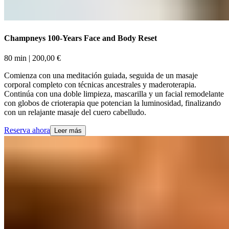
Champneys 100-Years Face and Body Reset​​​​‌ ‍ ​‍​‍‌‍ ‌ ​‍‌‍‍‌‌‍‌ ‌‍‍‌‌‍ ‍​‍​‍​ ‍‍​‍​‍‌ ​ ‌‍​‌‌‍ ‍‌‍‍‌‌ ‌​‌ ‍‌​‍ ‍‌‍‍‌‌‍ ​‍​‍​‍ ​​‍​‍‌‍‍​‌ ​‍‌‍‌‌‌‍‌‍​‍​‍​ ‍‍​‍​‍‌‍‍​‌ ‌​‌ ‌​‌ ​​‌ ​ ​ ‍‍​‍ ​‍ ‌‍ ​​‍ ‌‌‍​‌‌‍ ‍‌‍‌​​‍ ‌‌ ​‍​‍ ‌‌‍‍​‌‍ ‌ ‌​‌‍‌‌‌‍ ​‌ ​ ​‍ ‌‌ ​ ‌ ‌​‌ ‌‌‌‍‌​‌‍‍‌‌‍ ​‍ ‍‌ ‌‍‌‍‌‌‌ ​‍‌‍​ ‌‍‌‌‌‍ ​​‍ ‍‌‍​‌‌ ​​‌ ​​​‍ ‌‍‍‌‌‍ ‍‌ ‌​‌‍‌‌‌‍ ‍‌ ‌​​‍ ‌‍‌‌‌‍‌​‌‍‍‌‌ ‌​​‍ ‌‍ ‌‌‍ ‌‍‌​‌‍‌‌​ ‌‌ ​​‌ ​‍‌‍‌‌‌ ​ ‌‍‌‌‌‍ ‍‌ ‌​‌‍​‌‌ ‌​‌‍‍‌‌‍ ‌‍ ‍​ ‍ ‌‍‍‌‌‍‌​​ ‌‌‍​ ​ ‌‍‌‍‌‌​ ‍‌​ ‍​​ ​‌​ ‌‍​ ​​​‍ ‌​ ‍‌‌‍‌​‌‍​‌​ ‍​​‍ ‌​ ‌​‌‍​‍‌‍​‍​ ​‌​‍ ‌​ ‍‌​ ‌​​ ‌‌​ ‌ ​‍ ‌​ ‌​‌‍​‌‌‍‌‌​ ​ ‌‍‌‍‌‍​‍‌‍​‌​ ‌‍​ ‌​​ ​ ​ ​‍​ ‌ ​ ‍ ‌ ‌​‌ ‍‌‌ ​​‌‍‌‌​ ‌‌‍‍​‌‍ ‌ ‌​‌‍‌‌‌‍ ​‌‌‌​‌ ​‍‌‍‌‌‌‍​‌‌ ‌​‌‍ ‌‌‍‌‌‌‍ ‍‌ ‌​​ ‍ ‌ ​​‌‍​‌‌ ‌​‌‍‍​​ ‌‌ ‌​‌‍‍‌‌ ‌​‌‍ ​‌‍‌‌​ ‌‍​‍‌‍​‌‌ ​ ‌‍‌‌‌‌‌‌‌ ​‍‌‍ ​​ ‌‌‍‍​‌ ‌​‌ ‌​‌ ​​‌ ​ ​‍‌‌​ ​ ‌​​‌​‍‌‌​ ​‍‌​‌‍​‍‌‌​ ​‍‌​‌‍‌‍ ​​‍ ‌‌‍​‌‌‍ ‍‌‍‌​​‍ ‌‌ ​‍​‍ ‌‌‍‍​‌‍ ‌ ‌​‌‍‌‌‌‍ ​‌ ​ ​‍ ‌‌ ​ ‌ ‌​‌ ‌‌‌‍‌​‌‍‍‌‌‍ ​‍ ‍‌ ‌‍‌‍‌‌‌ ​‍‌‍​ ‌‍‌‌‌‍ ​​‍ ‍‌‍​‌‌ ​​‌ ​​​‍‌‍‌‍‍‌‌‍‌​​ ‌‌‍​ ​ ‌‍‌‍‌‌​ ‍‌​ ‍​​ ​‌​ ‌‍​ ​​​‍ ‌​ ‍‌‌‍‌​‌‍​‌​ ‍​​‍ ‌​ ‌​‌‍​‍‌‍​‍​ ​‌​‍ ‌​ ‍‌​ ‌​​ ‌‌​ ‌ ​‍ ‌​ ‌​‌‍​‌‌‍‌‌​ ​ ‌‍‌‍‌‍​‍‌‍​‌​ ‌‍​ ‌​​ ​ ​ ​‍​ ‌ ​‍‌‍‌ ‌​‌ ‍‌‌ ​​‌‍‌‌​ ‌‌‍‍​‌‍ ‌ ‌​‌‍‌‌‌‍ ​‌‌‌​‌ ​‍‌‍‌‌‌‍​‌‌ ‌​‌‍ ‌‌‍‌‌‌‍ ‍‌ ‌​​‍‌‍‌ ​​‌‍​‌‌ ‌​‌‍‍​​ ‌‌ ‌​‌‍‍‌‌ ‌​‌‍ ​‌‍‌‌​‍‌‍‌ ​​‌‍‌‌‌ ​‍‌ ​ ‌ ​​‌‍‌‌‌‍​ ‌ ‌​‌‍‍‌‌ ‌‍‌‍‌‌​ ‌‌ ​​‌ ‌‌‌‍​‍‌‍ ​‌‍‍‌‌ ​ ‌‍‍​‌‍‌‌‌‍‌​​‍​‍‌ ‌
80 min​​​​‌ ‍ ​‍​‍‌‍ ‌ ​‍‌‍‍‌‌‍‌ ‌‍‍‌‌‍ ‍​‍​‍​ ‍‍​‍​‍‌ ​ ‌‍​‌‌‍ ‍‌‍‍‌‌ ‌​‌ ‍‌​‍ ‍‌‍‍‌‌‍ ​‍​‍​‍ ​​‍​‍‌‍‍​‌ ​‍‌‍‌‌‌‍‌‍​‍​‍​ ‍‍​‍​‍‌‍‍​‌ ‌​‌ ‌​‌ ​​‌ ​ ​ ‍‍​‍ ​‍ ‌‍ ​​‍ ‌‌‍​‌‌‍ ‍‌‍‌​​‍ ‌‌ ​‍​‍ ‌‌‍‍​‌‍ ‌ ‌​‌‍‌‌‌‍ ​‌ ​ ​‍ ‌‌ ​ ‌ ‌​‌ ‌‌‌‍‌​‌‍‍‌‌‍ ​‍ ‍‌ ‌‍‌‍‌‌‌ ​‍‌‍​ ‌‍‌‌‌‍ ​​‍ ‍‌‍​‌‌ ​​‌ ​​​‍ ‌‍‍‌‌‍ ‍‌ ‌​‌‍‌‌‌‍ ‍‌ ‌​​‍ ‌‍‌‌‌‍‌​‌‍‍‌‌ ‌​​‍ ‌‍ ‌‌‍ ‌‍‌​‌‍‌‌​ ‌‌ ​​‌ ​‍‌‍‌‌‌ ​ ‌‍‌‌‌‍ ‍‌ ‌​‌‍​‌‌ ‌​‌‍‍‌‌‍ ‌‍ ‍​ ‍ ‌‍‍‌‌‍‌​​ ‌‌‍​ ​ ‌‍‌‍‌‌​ ‍‌​ ‍​​ ​‌​ ‌‍​ ​​​‍ ‌​ ‍‌‌‍‌​‌‍​‌​ ‍​​‍ ‌​ ‌​‌‍​‍‌‍​‍​ ​‌​‍ ‌​ ‍‌​ ‌​​ ‌‌​ ‌ ​‍ ‌​ ‌​‌‍​‌‌‍‌‌​ ​ ‌‍‌‍‌‍​‍‌‍​‌​ ‌‍​ ‌​​ ​ ​ ​‍​ ‌ ​ ‍ ‌ ‌​‌ ‍‌‌ ​​‌‍‌‌​ ‌‌‍‍​‌‍ ‌ ‌​‌‍‌‌‌‍ ​‌‌‌​‌ ​‍‌‍‌‌‌‍​‌‌ ‌​‌‍ ‌‌‍‌‌‌‍ ‍‌ ‌​​ ‍ ‌ ​​‌‍​‌‌ ‌​‌‍‍​​ ‌‌ ‌​‌‍‍‌‌‍ ‌‌‍‌‌​ ‌‍​‍‌‍​‌‌ ​ ‌‍‌‌‌‌‌‌‌ ​‍‌‍ ​​ ‌‌‍‍​‌ ‌​‌ ‌​‌ ​​‌ ​ ​‍‌‌​ ​ ‌​​‌​‍‌‌​ ​‍‌​‌‍​‍‌‌​ ​‍‌​‌‍‌‍ ​​‍ ‌‌‍​‌‌‍ ‍‌‍‌​​‍ ‌‌ ​‍​‍ ‌‌‍‍​‌‍ ‌ ‌​‌‍‌‌‌‍ ​‌ ​ ​‍ ‌‌ ​ ‌ ‌​‌ ‌‌‌‍‌​‌‍‍‌‌‍ ​‍ ‍‌ ‌‍‌‍‌‌‌ ​‍‌‍​ ‌‍‌‌‌‍ ​​‍ ‍‌‍​‌‌ ​​‌ ​​​‍‌‍‌‍‍‌‌‍‌​​ ‌‌‍​ ​ ‌‍‌‍‌‌​ ‍‌​ ‍​​ ​‌​ ‌‍​ ​​​‍ ‌​ ‍‌‌‍‌​‌‍​‌​ ‍​​‍ ‌​ ‌​‌‍​‍‌‍​‍​ ​‌​‍ ‌​ ‍‌​ ‌​​ ‌‌​ ‌ ​‍ ‌​ ‌​‌‍​‌‌‍‌‌​ ​ ‌‍‌‍‌‍​‍‌‍​‌​ ‌‍​ ‌​​ ​ ​ ​‍​ ‌ ​‍‌‍‌ ‌​‌ ‍‌‌ ​​‌‍‌‌​ ‌‌‍‍​‌‍ ‌ ‌​‌‍‌‌‌‍ ​‌‌‌​‌ ​‍‌‍‌‌‌‍​‌‌ ‌​‌‍ ‌‌‍‌‌‌‍ ‍‌ ‌​​‍‌‍‌ ​​‌‍​‌‌ ‌​‌‍‍​​ ‌‌ ‌​‌‍‍‌‌‍ ‌‌‍‌‌​‍‌‍‌ ​​‌‍‌‌‌ ​‍‌ ​ ‌ ​​‌‍‌‌‌‍​ ‌ ‌​‌‍‍‌‌ ‌‍‌‍‌‌​ ‌‌ ​​‌ ‌‌‌‍​‍‌‍ ​‌‍‍‌‌ ​ ‌‍‍​‌‍‌‌‌‍‌​​‍​‍‌ ‌ | 200,00 €​​​​‌ ‍ ​‍​‍‌‍ ‌ ​‍‌‍‍‌‌‍‌ ‌‍‍‌‌‍ ‍​‍​‍​ ‍‍​‍​‍‌ ​ ‌‍​‌‌‍ ‍‌‍‍‌‌ ‌​‌ ‍‌​‍ ‍‌‍‍‌‌‍ ​‍​‍​‍ ​​‍​‍‌‍‍​‌ ​‍‌‍‌‌‌‍‌‍​‍​‍​ ‍‍​‍​‍‌‍‍​‌ ‌​‌ ‌​‌ ​​‌ ​ ​ ‍‍​‍ ​‍ ‌‍ ​​‍ ‌‌‍​‌‌‍ ‍‌‍‌​​‍ ‌‌ ​‍​‍ ‌‌‍‍​‌‍ ‌ ‌​‌‍‌‌‌‍ ​‌ ​ ​‍ ‌‌ ​ ‌ ‌​‌ ‌‌‌‍‌​‌‍‍‌‌‍ ​‍ ‍‌ ‌‍‌‍‌‌‌ ​‍‌‍​ ‌‍‌‌‌‍ ​​‍ ‍‌‍​‌‌ ​​‌ ​​​‍ ‌‍‍‌‌‍ ‍‌ ‌​‌‍‌‌‌‍ ‍‌ ‌​​‍ ‌‍‌‌‌‍‌​‌‍‍‌‌ ‌​​‍ ‌‍ ‌‌‍ ‌‍‌​‌‍‌‌​ ‌‌ ​​‌ ​‍‌‍‌‌‌ ​ ‌‍‌‌‌‍ ‍‌ ‌​‌‍​‌‌ ‌​‌‍‍‌‌‍ ‌‍ ‍​ ‍ ‌‍‍‌‌‍‌​​ ‌‌‍​ ​ ‌‍‌‍‌‌​ ‍‌​ ‍​​ ​‌​ ‌‍​ ​​​‍ ‌​ ‍‌‌‍‌​‌‍​‌​ ‍​​‍ ‌​ ‌​‌‍​‍‌‍​‍​ ​‌​‍ ‌​ ‍‌​ ‌​​ ‌‌​ ‌ ​‍ ‌​ ‌​‌‍​‌‌‍‌‌​ ​ ‌‍‌‍‌‍​‍‌‍​‌​ ‌‍​ ‌​​ ​ ​ ​‍​ ‌ ​ ‍ ‌ ‌​‌ ‍‌‌ ​​‌‍‌‌​ ‌‌‍‍​‌‍ ‌ ‌​‌‍‌‌‌‍ ​‌‌‌​‌ ​‍‌‍‌‌‌‍​‌‌ ‌​‌‍ ‌‌‍‌‌‌‍ ‍‌ ‌​​ ‍ ‌ ​​‌‍​‌‌ ‌​‌‍‍​​ ‌‌ ​​‌ ​‍‌‍‍‌‌‍​ ‌‍‌‌​ ‌‍​‍‌‍​‌‌ ​ ‌‍‌‌‌‌‌‌‌ ​‍‌‍ ​​ ‌‌‍‍​‌ ‌​‌ ‌​‌ ​​‌ ​ ​‍‌‌​ ​ ‌​​‌​‍‌‌​ ​‍‌​‌‍​‍‌‌​ ​‍‌​‌‍‌‍ ​​‍ ‌‌‍​‌‌‍ ‍‌‍‌​​‍ ‌‌ ​‍​‍ ‌‌‍‍​‌‍ ‌ ‌​‌‍‌‌‌‍ ​‌ ​ ​‍ ‌‌ ​ ‌ ‌​‌ ‌‌‌‍‌​‌‍‍‌‌‍ ​‍ ‍‌ ‌‍‌‍‌‌‌ ​‍‌‍​ ‌‍‌‌‌‍ ​​‍ ‍‌‍​‌‌ ​​‌ ​​​‍‌‍‌‍‍‌‌‍‌​​ ‌‌‍​ ​ ‌‍‌‍‌‌​ ‍‌​ ‍​​ ​‌​ ‌‍​ ​​​‍ ‌​ ‍‌‌‍‌​‌‍​‌​ ‍​​‍ ‌​ ‌​‌‍​‍‌‍​‍​ ​‌​‍ ‌​ ‍‌​ ‌​​ ‌‌​ ‌ ​‍ ‌​ ‌​‌‍​‌‌‍‌‌​ ​ ‌‍‌‍‌‍​‍‌‍​‌​ ‌‍​ ‌​​ ​ ​ ​‍​ ‌ ​‍‌‍‌ ‌​‌ ‍‌‌ ​​‌‍‌‌​ ‌‌‍‍​‌‍ ‌ ‌​‌‍‌‌‌‍ ​‌‌‌​‌ ​‍‌‍‌‌‌‍​‌‌ ‌​‌‍ ‌‌‍‌‌‌‍ ‍‌ ‌​​‍‌‍‌ ​​‌‍​‌‌ ‌​‌‍‍​​ ‌‌ ​​‌ ​‍‌‍‍‌‌‍​ ‌‍‌‌​‍‌‍‌ ​​‌‍‌‌‌ ​‍‌ ​ ‌ ​​‌‍‌‌‌‍​ ‌ ‌​‌‍‍‌‌ ‌‍‌‍‌‌​ ‌‌ ​​‌ ‌‌‌‍​‍‌‍ ​‌‍‍‌‌ ​ ‌‍‍​‌‍‌‌‌‍‌​​‍​‍‌ ‌
Comienza con una meditación guiada, seguida de un masaje
corporal completo con técnicas ancestrales y maderoterapia.
Continúa con una doble limpieza, mascarilla y un facial remodelante
con globos de crioterapia que potencian la luminosidad, finalizando
con un relajante masaje del cuero cabelludo.​​​​‌ ‍ ​‍​‍‌‍ ‌ ​‍‌‍‍‌‌‍‌ ‌‍‍‌‌‍ ‍​‍​‍​ ‍‍​‍​‍‌ ​ ‌‍​‌‌‍ ‍‌‍‍‌‌ ‌​‌ ‍‌​‍ ‍‌‍‍‌‌‍ ​‍​‍​‍ ​​‍​‍‌‍‍​‌ ​‍‌‍‌‌‌‍‌‍​‍​‍​ ‍‍​‍​‍‌‍‍​‌ ‌​‌ ‌​‌ ​​‌ ​ ​ ‍‍​‍ ​‍ ‌‍ ​​‍ ‌‌‍​‌‌‍ ‍‌‍‌​​‍ ‌‌ ​‍​‍ ‌‌‍‍​‌‍ ‌ ‌​‌‍‌‌‌‍ ​‌ ​ ​‍ ‌‌ ​ ‌ ‌​‌ ‌‌‌‍‌​‌‍‍‌‌‍ ​‍ ‍‌ ‌‍‌‍‌‌‌ ​‍‌‍​ ‌‍‌‌‌‍ ​​‍ ‍‌‍​‌‌ ​​‌ ​​​‍ ‌‍‍‌‌‍ ‍‌ ‌​‌‍‌‌‌‍ ‍‌ ‌​​‍ ‌‍‌‌‌‍‌​‌‍‍‌‌ ‌​​‍ ‌‍ ‌‌‍ ‌‍‌​‌‍‌‌​ ‌‌ ​​‌ ​‍‌‍‌‌‌ ​ ‌‍‌‌‌‍ ‍‌ ‌​‌‍​‌‌ ‌​‌‍‍‌‌‍ ‌‍ ‍​ ‍ ‌‍‍‌‌‍‌​​ ‌‌‍​ ​ ‌‍‌‍‌‌​ ‍‌​ ‍​​ ​‌​ ‌‍​ ​​​‍ ‌​ ‍‌‌‍‌​‌‍​‌​ ‍​​‍ ‌​ ‌​‌‍​‍‌‍​‍​ ​‌​‍ ‌​ ‍‌​ ‌​​ ‌‌​ ‌ ​‍ ‌​ ‌​‌‍​‌‌‍‌‌​ ​ ‌‍‌‍‌‍​‍‌‍​‌​ ‌‍​ ‌​​ ​ ​ ​‍​ ‌ ​ ‍ ‌ ‌​‌ ‍‌‌ ​​‌‍‌‌​ ‌‌‍‍​‌‍ ‌ ‌​‌‍‌‌‌‍ ​‌‌‌​‌ ​‍‌‍‌‌‌‍​‌‌ ‌​‌‍ ‌‌‍‌‌‌‍ ‍‌ ‌​​ ‍ ‌ ​​‌‍​‌‌ ‌​‌‍‍​​ ‌‌‍‌​‌‍‌‌‌ ​ ‌‍​ ‌ ​‍‌‍‍‌‌ ​​‌ ‌​‌‍‍‌‌‍ ‌‍ ‍​ ‌‍​‍‌‍​‌‌ ​ ‌‍‌‌‌‌‌‌‌ ​‍‌‍ ​​ ‌‌‍‍​‌ ‌​‌ ‌​‌ ​​‌ ​ ​‍‌‌​ ​ ‌​​‌​‍‌‌​ ​‍‌​‌‍​‍‌‌​ ​‍‌​‌‍‌‍ ​​‍ ‌‌‍​‌‌‍ ‍‌‍‌​​‍ ‌‌ ​‍​‍ ‌‌‍‍​‌‍ ‌ ‌​‌‍‌‌‌‍ ​‌ ​ ​‍ ‌‌ ​ ‌ ‌​‌ ‌‌‌‍‌​‌‍‍‌‌‍ ​‍ ‍‌ ‌‍‌‍‌‌‌ ​‍‌‍​ ‌‍‌‌‌‍ ​​‍ ‍‌‍​‌‌ ​​‌ ​​​‍‌‍‌‍‍‌‌‍‌​​ ‌‌‍​ ​ ‌‍‌‍‌‌​ ‍‌​ ‍​​ ​‌​ ‌‍​ ​​​‍ ‌​ ‍‌‌‍‌​‌‍​‌​ ‍​​‍ ‌​ ‌​‌‍​‍‌‍​‍​ ​‌​‍ ‌​ ‍‌​ ‌​​ ‌‌​ ‌ ​‍ ‌​ ‌​‌‍​‌‌‍‌‌​ ​ ‌‍‌‍‌‍​‍‌‍​‌​ ‌‍​ ‌​​ ​ ​ ​‍​ ‌ ​‍‌‍‌ ‌​‌ ‍‌‌ ​​‌‍‌‌​ ‌‌‍‍​‌‍ ‌ ‌​‌‍‌‌‌‍ ​‌‌‌​‌ ​‍‌‍‌‌‌‍​‌‌ ‌​‌‍ ‌‌‍‌‌‌‍ ‍‌ ‌​​‍‌‍‌ ​​‌‍​‌‌ ‌​‌‍‍​​ ‌‌‍‌​‌‍‌‌‌ ​ ‌‍​ ‌ ​‍‌‍‍‌‌ ​​‌ ‌​‌‍‍‌‌‍ ‌‍ ‍​‍‌‍‌ ​​‌‍‌‌‌ ​‍‌ ​ ‌ ​​‌‍‌‌‌‍​ ‌ ‌​‌‍‍‌‌ ‌‍‌‍‌‌​ ‌‌ ​​‌ ‌‌‌‍​‍‌‍ ​‌‍‍‌‌ ​ ‌‍‍​‌‍‌‌‌‍‌​​‍​‍‌ ‌
Reserva ahora​​​​‌ ‍ ​‍​‍‌‍ ‌ ​‍‌‍‍‌‌‍‌ ‌‍‍‌‌‍ ‍​‍​‍​ ‍‍​‍​‍‌ ​ ‌‍​‌‌‍ ‍‌‍‍‌‌ ‌​‌ ‍‌​‍ ‍‌‍‍‌‌‍ ​‍​‍​‍ ​​‍​‍‌‍‍​‌ ​‍‌‍‌‌‌‍‌‍​‍​‍​ ‍‍​‍​‍‌‍‍​‌ ‌​‌ ‌​‌ ​​‌ ​ ​ ‍‍​‍ ​‍ ‌‍ ​​‍ ‌‌‍​‌‌‍ ‍‌‍‌​​‍ ‌‌ ​‍​‍ ‌‌‍‍​‌‍ ‌ ‌​‌‍‌‌‌‍ ​‌ ​ ​‍ ‌‌ ​ ‌ ‌​‌ ‌‌‌‍‌​‌‍‍‌‌‍ ​‍ ‍‌ ‌‍‌‍‌‌‌ ​‍‌‍​ ‌‍‌‌‌‍ ​​‍ ‍‌‍​‌‌ ​​‌ ​​​‍ ‌‍‍‌‌‍ ‍‌ ‌​‌‍‌‌‌‍ ‍‌ ‌​​‍ ‌‍‌‌‌‍‌​‌‍‍‌‌ ‌​​‍ ‌‍ ‌‌‍ ‌‍‌​‌‍‌‌​ ‌‌ ​​‌ ​‍‌‍‌‌‌ ​ ‌‍‌‌‌‍ ‍‌ ‌​‌‍​‌‌ ‌​‌‍‍‌‌‍ ‌‍ ‍​ ‍ ‌‍‍‌‌‍‌​​ ‌‌‍​ ​ ‌‍‌‍‌‌​ ‍‌​ ‍​​ ​‌​ ‌‍​ ​​​‍ ‌​ ‍‌‌‍‌​‌‍​‌​ ‍​​‍ ‌​ ‌​‌‍​‍‌‍​‍​ ​‌​‍ ‌​ ‍‌​ ‌​​ ‌‌​ ‌ ​‍ ‌​ ‌​‌‍​‌‌‍‌‌​ ​ ‌‍‌‍‌‍​‍‌‍​‌​ ‌‍​ ‌​​ ​ ​ ​‍​ ‌ ​ ‍ ‌ ‌​‌ ‍‌‌ ​​‌‍‌‌​ ‌‌‍‍​‌‍ ‌ ‌​‌‍‌‌‌‍ ​‌‌‌​‌ ​‍‌‍‌‌‌‍​‌‌ ‌​‌‍ ‌‌‍‌‌‌‍ ‍‌ ‌​​ ‍ ‌ ​​‌‍​‌‌ ‌​‌‍‍​​ ‌‌‍​ ‌ ‌​‌‍​‌​‍ ‍‌‍ ​‌‍​‌‌‍​‍‌‍‌‌‌‍ ​​ ‌‍​‍‌‍​‌‌ ​ ‌‍‌‌‌‌‌‌‌ ​‍‌‍ ​​ ‌‌‍‍​‌ ‌​‌ ‌​‌ ​​‌ ​ ​‍‌‌​ ​ ‌​​‌​‍‌‌​ ​‍‌​‌‍​‍‌‌​ ​‍‌​‌‍‌‍ ​​‍ ‌‌‍​‌‌‍ ‍‌‍‌​​‍ ‌‌ ​‍​‍ ‌‌‍‍​‌‍ ‌ ‌​‌‍‌‌‌‍ ​‌ ​ ​‍ ‌‌ ​ ‌ ‌​‌ ‌‌‌‍‌​‌‍‍‌‌‍ ​‍ ‍‌ ‌‍‌‍‌‌‌ ​‍‌‍​ ‌‍‌‌‌‍ ​​‍ ‍‌‍​‌‌ ​​‌ ​​​‍‌‍‌‍‍‌‌‍‌​​ ‌‌‍​ ​ ‌‍‌‍‌‌​ ‍‌​ ‍​​ ​‌​ ‌‍​ ​​​‍ ‌​ ‍‌‌‍‌​‌‍​‌​ ‍​​‍ ‌​ ‌​‌‍​‍‌‍​‍​ ​‌​‍ ‌​ ‍‌​ ‌​​ ‌‌​ ‌ ​‍ ‌​ ‌​‌‍​‌‌‍‌‌​ ​ ‌‍‌‍‌‍​‍‌‍​‌​ ‌‍​ ‌​​ ​ ​ ​‍​ ‌ ​‍‌‍‌ ‌​‌ ‍‌‌ ​​‌‍‌‌​ ‌‌‍‍​‌‍ ‌ ‌​‌‍‌‌‌‍ ​‌‌‌​‌ ​‍‌‍‌‌‌‍​‌‌ ‌​‌‍ ‌‌‍‌‌‌‍ ‍‌ ‌​​‍‌‍‌ ​​‌‍​‌‌ ‌​‌‍‍​​ ‌‌‍​ ‌ ‌​‌‍​‌​‍ ‍‌‍ ​‌‍​‌‌‍​‍‌‍‌‌‌‍ ​​‍‌‍‌ ​​‌‍‌‌‌ ​‍‌ ​ ‌ ​​‌‍‌‌‌‍​ ‌ ‌​‌‍‍‌‌ ‌‍‌‍‌‌​ ‌‌ ​​‌ ‌‌‌‍​‍‌‍ ​‌‍‍‌‌ ​ ‌‍‍​‌‍‌‌‌‍‌​​‍​‍‌ ‌
Leer más