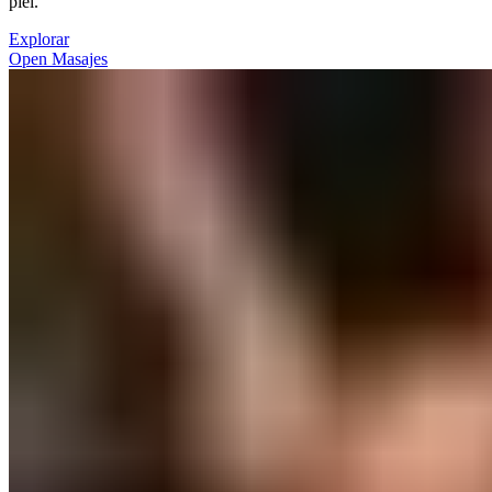
piel.​​​​‌ ‍ ​‍​‍‌‍ ‌ ​‍‌‍‍‌‌‍‌ ‌‍‍‌‌‍ ‍​‍​‍​ ‍‍​‍​‍‌ ​ ‌‍​‌‌‍ ‍‌‍‍‌‌ ‌​‌ ‍‌​‍ ‍‌‍‍‌‌‍ ​‍​‍​‍ ​​‍​‍‌‍‍​‌ ​‍‌‍‌‌‌‍‌‍​‍​‍​ ‍‍​‍​‍‌‍‍​‌ ‌​‌ ‌​‌ ​​‌ ​ ​ ‍‍​‍ ​‍ ‌‍ ​​‍ ‌‌‍​‌‌‍ ‍‌‍‌​​‍ ‌‌ ​‍​‍ ‌‌‍‍​‌‍ ‌ ‌​‌‍‌‌‌‍ ​‌ ​ ​‍ ‌‌ ​ ‌ ‌​‌ ‌‌‌‍‌​‌‍‍‌‌‍ ​‍ ‍‌ ‌‍‌‍‌‌‌ ​‍‌‍​ ‌‍‌‌‌‍ ​​‍ ‍‌‍​‌‌ ​​‌ ​​​‍ ‌‍‍‌‌‍ ‍‌ ‌​‌‍‌‌‌‍ ‍‌ ‌​​‍ ‌‍‌‌‌‍‌​‌‍‍‌‌ ‌​​‍ ‌‍ ‌‌‍ ‌‍‌​‌‍‌‌​ ‌‌ ​​‌ ​‍‌‍‌‌‌ ​ ‌‍‌‌‌‍ ‍‌ ‌​‌‍​‌‌ ‌​‌‍‍‌‌‍ ‌‍ ‍​ ‍ ‌‍‍‌‌‍‌​​ ‌​ ‌ ‌‍​‌​ ‍​​ ​‍‌‍‌‌​ ​​‌‍‌​‌‍​‍​‍ ‌‌‍‌‍​ ​​‌‍‌​‌‍‌‌​‍ ‌​ ‌​​ ​‌​ ‌‌‌‍‌​​‍ ‌​ ‍‌​ ​ ‌‍​‌‌‍​‌​‍ ‌‌‍​‍‌‍​‌​ ​‍​ ‌ ​ ‌ ​ ​‍‌‍​‌​ ​​‌‍‌‌​ ​‍‌‍‌​​ ‍​​ ‍ ‌ ‌​‌ ‍‌‌ ​​‌‍‌‌​ ‌‌‍‍​‌‍ ‌ ‌​‌‍‌‌‌‍ ​‌‌​ ‌‍‍‌‌ ‌​‌‍‌‌‌‌​​‌‍​‌‌‍‌ ‌‍‌‌​ ‍ ‌ ​​‌‍​‌‌ ‌​‌‍‍​​ ‌‌ ​​‌‍​‌‌‍‌ ‌‍‌‌‌​​‍‌ ‌‌‌‍‍‌‌‍ ​‌‍‌​‌‍‌‌‌ ​‍​‍‌‌​ ‌‌‌​​‍‌‌ ‌‍‍ ‌‍‌‌‌ ‍‌​‍‌‌​ ​ ‌​‌​​‍‌‌​ ​ ‌​‌​​‍‌‌​ ​‍​ ​‍​ ​‍​ ‌​​ ‍​‌‍​‌‌‍​ ​ ​ ‌‍‌‌​ ​‌​ ‌‌‌‍​ ​ ‍​‌‍‌‌​‍‌‌​ ​‍​ ​‍​‍‌‌​ ‌‌‌​‌​​‍ ‍‌‍​ ‌‍ ‌‍ ‍‌ ‌​‌‍‌‌‌‍ ‍‌ ‌​​‍‌‌​ ‌‌‌​​‍‌‌ ‌‍‍ ‌‍‌‌‌ ‍‌​‍‌‌​ ​ ‌​‌​​‍‌‌​ ​ ‌​‌​​‍‌‌​ ​‍​ ​‍​ ‌‍​ ‍​‌‍​‌‌‍‌‌‌‍‌‍​ ​​‌‍​‌‌‍‌‌‌‍​‍​ ‌‌‌‍​‍​ ‌​​‍‌‌​ ​‍​ ​‍​‍‌‌​ ‌‌‌​‌​​‍ ‍‌‍‌‌‌ ‍​‌‍​ ‌‍‌‌‌ ​‍‌ ​​‌ ‌​​ ‌‍​‍‌‍​‌‌ ​ ‌‍‌‌‌‌‌‌‌ ​‍‌‍ ​​ ‌‌‍‍​‌ ‌​‌ ‌​‌ ​​‌ ​ ​‍‌‌​ ​ ‌​​‌​‍‌‌​ ​‍‌​‌‍​‍‌‌​ ​‍‌​‌‍‌‍ ​​‍ ‌‌‍​‌‌‍ ‍‌‍‌​​‍ ‌‌ ​‍​‍ ‌‌‍‍​‌‍ ‌ ‌​‌‍‌‌‌‍ ​‌ ​ ​‍ ‌‌ ​ ‌ ‌​‌ ‌‌‌‍‌​‌‍‍‌‌‍ ​‍ ‍‌ ‌‍‌‍‌‌‌ ​‍‌‍​ ‌‍‌‌‌‍ ​​‍ ‍‌‍​‌‌ ​​‌ ​​​‍‌‍‌‍‍‌‌‍‌​​ ‌​ ‌ ‌‍​‌​ ‍​​ ​‍‌‍‌‌​ ​​‌‍‌​‌‍​‍​‍ ‌‌‍‌‍​ ​​‌‍‌​‌‍‌‌​‍ ‌​ ‌​​ ​‌​ ‌‌‌‍‌​​‍ ‌​ ‍‌​ ​ ‌‍​‌‌‍​‌​‍ ‌‌‍​‍‌‍​‌​ ​‍​ ‌ ​ ‌ ​ ​‍‌‍​‌​ ​​‌‍‌‌​ ​‍‌‍‌​​ ‍​​‍‌‍‌ ‌​‌ ‍‌‌ ​​‌‍‌‌​ ‌‌‍‍​‌‍ ‌ ‌​‌‍‌‌‌‍ ​‌‌​ ‌‍‍‌‌ ‌​‌‍‌‌‌‌​​‌‍​‌‌‍‌ ‌‍‌‌​‍‌‍‌ ​​‌‍​‌‌ ‌​‌‍‍​​ ‌‌ ​​‌‍​‌‌‍‌ ‌‍‌‌‌​​‍‌ ‌‌‌‍‍‌‌‍ ​‌‍‌​‌‍‌‌‌ ​‍​‍‌‌​ ‌‌‌​​‍‌‌ ‌‍‍ ‌‍‌‌‌ ‍‌​‍‌‌​ ​ ‌​‌​​‍‌‌​ ​ ‌​‌​​‍‌‌​ ​‍​ ​‍​ ​‍​ ‌​​ ‍​‌‍​‌‌‍​ ​ ​ ‌‍‌‌​ ​‌​ ‌‌‌‍​ ​ ‍​‌‍‌‌​‍‌‌​ ​‍​ ​‍​‍‌‌​ ‌‌‌​‌​​‍ ‍‌‍​ ‌‍ ‌‍ ‍‌ ‌​‌‍‌‌‌‍ ‍‌ ‌​​‍‌‌​ ‌‌‌​​‍‌‌ ‌‍‍ ‌‍‌‌‌ ‍‌​‍‌‌​ ​ ‌​‌​​‍‌‌​ ​ ‌​‌​​‍‌‌​ ​‍​ ​‍​ ‌‍​ ‍​‌‍​‌‌‍‌‌‌‍‌‍​ ​​‌‍​‌‌‍‌‌‌‍​‍​ ‌‌‌‍​‍​ ‌​​‍‌‌​ ​‍​ ​‍​‍‌‌​ ‌‌‌​‌​​‍ ‍‌‍‌‌‌ ‍​‌‍​ ‌‍‌‌‌ ​‍‌ ​​‌ ‌​​‍‌‍‌ ​​‌‍‌‌‌ ​‍‌ ​ ‌ ​​‌‍‌‌‌‍​ ‌ ‌​‌‍‍‌‌ ‌‍‌‍‌‌​ ‌‌ ​​‌ ‌‌‌‍​‍‌‍ ​‌‍‍‌‌ ​ ‌‍‍​‌‍‌‌‌‍‌​​‍​‍‌ ‌
Explorar​​​​‌ ‍ ​‍​‍‌‍ ‌ ​‍‌‍‍‌‌‍‌ ‌‍‍‌‌‍ ‍​‍​‍​ ‍‍​‍​‍‌ ​ ‌‍​‌‌‍ ‍‌‍‍‌‌ ‌​‌ ‍‌​‍ ‍‌‍‍‌‌‍ ​‍​‍​‍ ​​‍​‍‌‍‍​‌ ​‍‌‍‌‌‌‍‌‍​‍​‍​ ‍‍​‍​‍‌‍‍​‌ ‌​‌ ‌​‌ ​​‌ ​ ​ ‍‍​‍ ​‍ ‌‍ ​​‍ ‌‌‍​‌‌‍ ‍‌‍‌​​‍ ‌‌ ​‍​‍ ‌‌‍‍​‌‍ ‌ ‌​‌‍‌‌‌‍ ​‌ ​ ​‍ ‌‌ ​ ‌ ‌​‌ ‌‌‌‍‌​‌‍‍‌‌‍ ​‍ ‍‌ ‌‍‌‍‌‌‌ ​‍‌‍​ ‌‍‌‌‌‍ ​​‍ ‍‌‍​‌‌ ​​‌ ​​​‍ ‌‍‍‌‌‍ ‍‌ ‌​‌‍‌‌‌‍ ‍‌ ‌​​‍ ‌‍‌‌‌‍‌​‌‍‍‌‌ ‌​​‍ ‌‍ ‌‌‍ ‌‍‌​‌‍‌‌​ ‌‌ ​​‌ ​‍‌‍‌‌‌ ​ ‌‍‌‌‌‍ ‍‌ ‌​‌‍​‌‌ ‌​‌‍‍‌‌‍ ‌‍ ‍​ ‍ ‌‍‍‌‌‍‌​​ ‌​ ‌ ‌‍​‌​ ‍​​ ​‍‌‍‌‌​ ​​‌‍‌​‌‍​‍​‍ ‌‌‍‌‍​ ​​‌‍‌​‌‍‌‌​‍ ‌​ ‌​​ ​‌​ ‌‌‌‍‌​​‍ ‌​ ‍‌​ ​ ‌‍​‌‌‍​‌​‍ ‌‌‍​‍‌‍​‌​ ​‍​ ‌ ​ ‌ ​ ​‍‌‍​‌​ ​​‌‍‌‌​ ​‍‌‍‌​​ ‍​​ ‍ ‌ ‌​‌ ‍‌‌ ​​‌‍‌‌​ ‌‌‍‍​‌‍ ‌ ‌​‌‍‌‌‌‍ ​‌‌​ ‌‍‍‌‌ ‌​‌‍‌‌‌‌​​‌‍​‌‌‍‌ ‌‍‌‌​ ‍ ‌ ​​‌‍​‌‌ ‌​‌‍‍​​ ‌‌ ​​‌‍​‌‌‍‌ ‌‍‌‌‌​​‍‌ ‌‌‌‍‍‌‌‍ ​‌‍‌​‌‍‌‌‌ ​‍​‍‌‌​ ‌‌‌​​‍‌‌ ‌‍‍ ‌‍‌‌‌ ‍‌​‍‌‌​ ​ ‌​‌​​‍‌‌​ ​ ‌​‌​​‍‌‌​ ​‍​ ​‍​ ​‍​ ‌​​ ‍​‌‍​‌‌‍​ ​ ​ ‌‍‌‌​ ​‌​ ‌‌‌‍​ ​ ‍​‌‍‌‌​‍‌‌​ ​‍​ ​‍​‍‌‌​ ‌‌‌​‌​​‍ ‍‌‍​ ‌‍ ‌‍ ‍‌ ‌​‌‍‌‌‌‍ ‍‌ ‌​​‍‌‌​ ‌‌‌​​‍‌‌ ‌‍‍ ‌‍‌‌‌ ‍‌​‍‌‌​ ​ ‌​‌​​‍‌‌​ ​ ‌​‌​​‍‌‌​ ​‍​ ​‍​ ‌‍​ ‍​‌‍​‌‌‍‌‌‌‍‌‍​ ​​‌‍​‌‌‍‌‌‌‍​‍​ ‌‌‌‍​‍​ ‌​​‍‌‌​ ​‍​ ​‍​‍‌‌​ ‌‌‌​‌​​‍ ‍‌ ​​‌ ​‍‌‍‍‌‌‍ ‌‌‍​‌‌ ​‍‌ ‍‌‌​​ ‌ ‌​‌‍​‌​‍ ‍‌‍ ​‌‍​‌‌‍​‍‌‍‌‌‌‍ ​​ ‌‍​‍‌‍​‌‌ ​ ‌‍‌‌‌‌‌‌‌ ​‍‌‍ ​​ ‌‌‍‍​‌ ‌​‌ ‌​‌ ​​‌ ​ ​‍‌‌​ ​ ‌​​‌​‍‌‌​ ​‍‌​‌‍​‍‌‌​ ​‍‌​‌‍‌‍ ​​‍ ‌‌‍​‌‌‍ ‍‌‍‌​​‍ ‌‌ ​‍​‍ ‌‌‍‍​‌‍ ‌ ‌​‌‍‌‌‌‍ ​‌ ​ ​‍ ‌‌ ​ ‌ ‌​‌ ‌‌‌‍‌​‌‍‍‌‌‍ ​‍ ‍‌ ‌‍‌‍‌‌‌ ​‍‌‍​ ‌‍‌‌‌‍ ​​‍ ‍‌‍​‌‌ ​​‌ ​​​‍‌‍‌‍‍‌‌‍‌​​ ‌​ ‌ ‌‍​‌​ ‍​​ ​‍‌‍‌‌​ ​​‌‍‌​‌‍​‍​‍ ‌‌‍‌‍​ ​​‌‍‌​‌‍‌‌​‍ ‌​ ‌​​ ​‌​ ‌‌‌‍‌​​‍ ‌​ ‍‌​ ​ ‌‍​‌‌‍​‌​‍ ‌‌‍​‍‌‍​‌​ ​‍​ ‌ ​ ‌ ​ ​‍‌‍​‌​ ​​‌‍‌‌​ ​‍‌‍‌​​ ‍​​‍‌‍‌ ‌​‌ ‍‌‌ ​​‌‍‌‌​ ‌‌‍‍​‌‍ ‌ ‌​‌‍‌‌‌‍ ​‌‌​ ‌‍‍‌‌ ‌​‌‍‌‌‌‌​​‌‍​‌‌‍‌ ‌‍‌‌​‍‌‍‌ ​​‌‍​‌‌ ‌​‌‍‍​​ ‌‌ ​​‌‍​‌‌‍‌ ‌‍‌‌‌​​‍‌ ‌‌‌‍‍‌‌‍ ​‌‍‌​‌‍‌‌‌ ​‍​‍‌‌​ ‌‌‌​​‍‌‌ ‌‍‍ ‌‍‌‌‌ ‍‌​‍‌‌​ ​ ‌​‌​​‍‌‌​ ​ ‌​‌​​‍‌‌​ ​‍​ ​‍​ ​‍​ ‌​​ ‍​‌‍​‌‌‍​ ​ ​ ‌‍‌‌​ ​‌​ ‌‌‌‍​ ​ ‍​‌‍‌‌​‍‌‌​ ​‍​ ​‍​‍‌‌​ ‌‌‌​‌​​‍ ‍‌‍​ ‌‍ ‌‍ ‍‌ ‌​‌‍‌‌‌‍ ‍‌ ‌​​‍‌‌​ ‌‌‌​​‍‌‌ ‌‍‍ ‌‍‌‌‌ ‍‌​‍‌‌​ ​ ‌​‌​​‍‌‌​ ​ ‌​‌​​‍‌‌​ ​‍​ ​‍​ ‌‍​ ‍​‌‍​‌‌‍‌‌‌‍‌‍​ ​​‌‍​‌‌‍‌‌‌‍​‍​ ‌‌‌‍​‍​ ‌​​‍‌‌​ ​‍​ ​‍​‍‌‌​ ‌‌‌​‌​​‍ ‍‌ ​​‌ ​‍‌‍‍‌‌‍ ‌‌‍​‌‌ ​‍‌ ‍‌‌​​ ‌ ‌​‌‍​‌​‍ ‍‌‍ ​‌‍​‌‌‍​‍‌‍‌‌‌‍ ​​‍‌‍‌ ​​‌‍‌‌‌ ​‍‌ ​ ‌ ​​‌‍‌‌‌‍​ ‌ ‌​‌‍‍‌‌ ‌‍‌‍‌‌​ ‌‌ ​​‌ ‌‌‌‍​‍‌‍ ​‌‍‍‌‌ ​ ‌‍‍​‌‍‌‌‌‍‌​​‍​‍‌ ‌
Open Masajes​​​​‌ ‍ ​‍​‍‌‍ ‌ ​‍‌‍‍‌‌‍‌ ‌‍‍‌‌‍ ‍​‍​‍​ ‍‍​‍​‍‌ ​ ‌‍​‌‌‍ ‍‌‍‍‌‌ ‌​‌ ‍‌​‍ ‍‌‍‍‌‌‍ ​‍​‍​‍ ​​‍​‍‌‍‍​‌ ​‍‌‍‌‌‌‍‌‍​‍​‍​ ‍‍​‍​‍‌‍‍​‌ ‌​‌ ‌​‌ ​​‌ ​ ​ ‍‍​‍ ​‍ ‌‍ ​​‍ ‌‌‍​‌‌‍ ‍‌‍‌​​‍ ‌‌ ​‍​‍ ‌‌‍‍​‌‍ ‌ ‌​‌‍‌‌‌‍ ​‌ ​ ​‍ ‌‌ ​ ‌ ‌​‌ ‌‌‌‍‌​‌‍‍‌‌‍ ​‍ ‍‌ ‌‍‌‍‌‌‌ ​‍‌‍​ ‌‍‌‌‌‍ ​​‍ ‍‌‍​‌‌ ​​‌ ​​​‍ ‌‍‍‌‌‍ ‍‌ ‌​‌‍‌‌‌‍ ‍‌ ‌​​‍ ‌‍‌‌‌‍‌​‌‍‍‌‌ ‌​​‍ ‌‍ ‌‌‍ ‌‍‌​‌‍‌‌​ ‌‌ ​​‌ ​‍‌‍‌‌‌ ​ ‌‍‌‌‌‍ ‍‌ ‌​‌‍​‌‌ ‌​‌‍‍‌‌‍ ‌‍ ‍​ ‍ ‌‍‍‌‌‍‌​​ ‌​ ‌ ‌‍​‌​ ‍​​ ​‍‌‍‌‌​ ​​‌‍‌​‌‍​‍​‍ ‌‌‍‌‍​ ​​‌‍‌​‌‍‌‌​‍ ‌​ ‌​​ ​‌​ ‌‌‌‍‌​​‍ ‌​ ‍‌​ ​ ‌‍​‌‌‍​‌​‍ ‌‌‍​‍‌‍​‌​ ​‍​ ‌ ​ ‌ ​ ​‍‌‍​‌​ ​​‌‍‌‌​ ​‍‌‍‌​​ ‍​​ ‍ ‌ ‌​‌ ‍‌‌ ​​‌‍‌‌​ ‌‌‍‍​‌‍ ‌ ‌​‌‍‌‌‌‍ ​‌‌​ ‌‍‍‌‌ ‌​‌‍‌‌‌‌​​‌‍​‌‌‍‌ ‌‍‌‌​ ‍ ‌ ​​‌‍​‌‌ ‌​‌‍‍​​ ‌‌ ​​‌‍​‌‌‍‌ ‌‍‌‌‌​​‍‌ ‌‌‌‍‍‌‌‍ ​‌‍‌​‌‍‌‌‌ ​‍​‍‌‌​ ‌‌‌​​‍‌‌ ‌‍‍ ‌‍‌‌‌ ‍‌​‍‌‌​ ​ ‌​‌​​‍‌‌​ ​ ‌​‌​​‍‌‌​ ​‍​ ​‍​ ​‍​ ‌​​ ‍​‌‍​‌‌‍​ ​ ​ ‌‍‌‌​ ​‌​ ‌‌‌‍​ ​ ‍​‌‍‌‌​‍‌‌​ ​‍​ ​‍​‍‌‌​ ‌‌‌​‌​​‍ ‍‌‍​ ‌‍ ‌‍ ‍‌ ‌​‌‍‌‌‌‍ ‍‌ ‌​​‍‌‌​ ‌‌‌​​‍‌‌ ‌‍‍ ‌‍‌‌‌ ‍‌​‍‌‌​ ​ ‌​‌​​‍‌‌​ ​ ‌​‌​​‍‌‌​ ​‍​ ​‍​ ​ ​ ​‌‌‍​‍​ ‍​‌‍​‌​ ​​​ ​​​ ‌‍​ ‌ ‌‍​ ‌‍‌​​ ​ ​‍‌‌​ ​‍​ ​‍​‍‌‌​ ‌‌‌​‌​​‍ ‍‌ ‌​‌‍‍‌‌ ‌​‌‍ ​‌‍‌‌​ ‌‍​‍‌‍​‌‌ ​ ‌‍‌‌‌‌‌‌‌ ​‍‌‍ ​​ ‌‌‍‍​‌ ‌​‌ ‌​‌ ​​‌ ​ ​‍‌‌​ ​ ‌​​‌​‍‌‌​ ​‍‌​‌‍​‍‌‌​ ​‍‌​‌‍‌‍ ​​‍ ‌‌‍​‌‌‍ ‍‌‍‌​​‍ ‌‌ ​‍​‍ ‌‌‍‍​‌‍ ‌ ‌​‌‍‌‌‌‍ ​‌ ​ ​‍ ‌‌ ​ ‌ ‌​‌ ‌‌‌‍‌​‌‍‍‌‌‍ ​‍ ‍‌ ‌‍‌‍‌‌‌ ​‍‌‍​ ‌‍‌‌‌‍ ​​‍ ‍‌‍​‌‌ ​​‌ ​​​‍‌‍‌‍‍‌‌‍‌​​ ‌​ ‌ ‌‍​‌​ ‍​​ ​‍‌‍‌‌​ ​​‌‍‌​‌‍​‍​‍ ‌‌‍‌‍​ ​​‌‍‌​‌‍‌‌​‍ ‌​ ‌​​ ​‌​ ‌‌‌‍‌​​‍ ‌​ ‍‌​ ​ ‌‍​‌‌‍​‌​‍ ‌‌‍​‍‌‍​‌​ ​‍​ ‌ ​ ‌ ​ ​‍‌‍​‌​ ​​‌‍‌‌​ ​‍‌‍‌​​ ‍​​‍‌‍‌ ‌​‌ ‍‌‌ ​​‌‍‌‌​ ‌‌‍‍​‌‍ ‌ ‌​‌‍‌‌‌‍ ​‌‌​ ‌‍‍‌‌ ‌​‌‍‌‌‌‌​​‌‍​‌‌‍‌ ‌‍‌‌​‍‌‍‌ ​​‌‍​‌‌ ‌​‌‍‍​​ ‌‌ ​​‌‍​‌‌‍‌ ‌‍‌‌‌​​‍‌ ‌‌‌‍‍‌‌‍ ​‌‍‌​‌‍‌‌‌ ​‍​‍‌‌​ ‌‌‌​​‍‌‌ ‌‍‍ ‌‍‌‌‌ ‍‌​‍‌‌​ ​ ‌​‌​​‍‌‌​ ​ ‌​‌​​‍‌‌​ ​‍​ ​‍​ ​‍​ ‌​​ ‍​‌‍​‌‌‍​ ​ ​ ‌‍‌‌​ ​‌​ ‌‌‌‍​ ​ ‍​‌‍‌‌​‍‌‌​ ​‍​ ​‍​‍‌‌​ ‌‌‌​‌​​‍ ‍‌‍​ ‌‍ ‌‍ ‍‌ ‌​‌‍‌‌‌‍ ‍‌ ‌​​‍‌‌​ ‌‌‌​​‍‌‌ ‌‍‍ ‌‍‌‌‌ ‍‌​‍‌‌​ ​ ‌​‌​​‍‌‌​ ​ ‌​‌​​‍‌‌​ ​‍​ ​‍​ ​ ​ ​‌‌‍​‍​ ‍​‌‍​‌​ ​​​ ​​​ ‌‍​ ‌ ‌‍​ ‌‍‌​​ ​ ​‍‌‌​ ​‍​ ​‍​‍‌‌​ ‌‌‌​‌​​‍ ‍‌ ‌​‌‍‍‌‌ ‌​‌‍ ​‌‍‌‌​‍‌‍‌ ​​‌‍‌‌‌ ​‍‌ ​ ‌ ​​‌‍‌‌‌‍​ ‌ ‌​‌‍‍‌‌ ‌‍‌‍‌‌​ ‌‌ ​​‌ ‌‌‌‍​‍‌‍ ​‌‍‍‌‌ ​ ‌‍‍​‌‍‌‌‌‍‌​​‍​‍‌ ‌