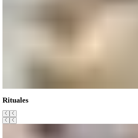
Rituales​​​​‌ ‍ ​‍​‍‌‍ ‌ ​‍‌‍‍‌‌‍‌ ‌‍‍‌‌‍ ‍​‍​‍​ ‍‍​‍​‍‌ ​ ‌‍​‌‌‍ ‍‌‍‍‌‌ ‌​‌ ‍‌​‍ ‍‌‍‍‌‌‍ ​‍​‍​‍ ​​‍​‍‌‍‍​‌ ​‍‌‍‌‌‌‍‌‍​‍​‍​ ‍‍​‍​‍‌‍‍​‌ ‌​‌ ‌​‌ ​​‌ ​ ​ ‍‍​‍ ​‍ ‌‍ ​​‍ ‌‌‍​‌‌‍ ‍‌‍‌​​‍ ‌‌ ​‍​‍ ‌‌‍‍​‌‍ ‌ ‌​‌‍‌‌‌‍ ​‌ ​ ​‍ ‌‌ ​ ‌ ‌​‌ ‌‌‌‍‌​‌‍‍‌‌‍ ​‍ ‍‌ ‌‍‌‍‌‌‌ ​‍‌‍​ ‌‍‌‌‌‍ ​​‍ ‍‌‍​‌‌ ​​‌ ​​​‍ ‌‍‍‌‌‍ ‍‌ ‌​‌‍‌‌‌‍ ‍‌ ‌​​‍ ‌‍‌‌‌‍‌​‌‍‍‌‌ ‌​​‍ ‌‍ ‌‌‍ ‌‍‌​‌‍‌‌​ ‌‌ ​​‌ ​‍‌‍‌‌‌ ​ ‌‍‌‌‌‍ ‍‌ ‌​‌‍​‌‌ ‌​‌‍‍‌‌‍ ‌‍ ‍​ ‍ ‌‍‍‌‌‍‌​​ ‌​ ‌ ‌‍​‌​ ‍​​ ​‍‌‍‌‌​ ​​‌‍‌​‌‍​‍​‍ ‌‌‍‌‍​ ​​‌‍‌​‌‍‌‌​‍ ‌​ ‌​​ ​‌​ ‌‌‌‍‌​​‍ ‌​ ‍‌​ ​ ‌‍​‌‌‍​‌​‍ ‌‌‍​‍‌‍​‌​ ​‍​ ‌ ​ ‌ ​ ​‍‌‍​‌​ ​​‌‍‌‌​ ​‍‌‍‌​​ ‍​​ ‍ ‌ ‌​‌ ‍‌‌ ​​‌‍‌‌​ ‌‌‍‍​‌‍ ‌ ‌​‌‍‌‌‌‍ ​‌‌​ ‌‍‍‌‌ ‌​‌‍‌‌‌‌​​‌‍​‌‌‍‌ ‌‍‌‌​ ‍ ‌ ​​‌‍​‌‌ ‌​‌‍‍​​ ‌‌ ​​‌‍​‌‌‍‌ ‌‍‌‌‌​​‍‌ ‌‌‌‍‍‌‌‍ ​‌‍‌​‌‍‌‌‌ ​‍​‍‌‌​ ‌‌‌​​‍‌‌ ‌‍‍ ‌‍‌‌‌ ‍‌​‍‌‌​ ​ ‌​‌​​‍‌‌​ ​ ‌​‌​​‍‌‌​ ​‍​ ​‍‌‍‌‍‌‍‌‌​ ​ ​ ​ ‌‍​‌​ ‌‌​ ‌‍​ ‌ ‌‍​‍​ ‍‌​ ‍​​ ​ ​‍‌‌​ ​‍​ ​‍​‍‌‌​ ‌‌‌​‌​​‍ ‍‌‍‍​‌‍‌‌‌‍​‌‌‍‌​‌‍‍‌‌‍ ‍‌‍‌ ​ ‌‍​‍‌‍​‌‌ ​ ‌‍‌‌‌‌‌‌‌ ​‍‌‍ ​​ ‌‌‍‍​‌ ‌​‌ ‌​‌ ​​‌ ​ ​‍‌‌​ ​ ‌​​‌​‍‌‌​ ​‍‌​‌‍​‍‌‌​ ​‍‌​‌‍‌‍ ​​‍ ‌‌‍​‌‌‍ ‍‌‍‌​​‍ ‌‌ ​‍​‍ ‌‌‍‍​‌‍ ‌ ‌​‌‍‌‌‌‍ ​‌ ​ ​‍ ‌‌ ​ ‌ ‌​‌ ‌‌‌‍‌​‌‍‍‌‌‍ ​‍ ‍‌ ‌‍‌‍‌‌‌ ​‍‌‍​ ‌‍‌‌‌‍ ​​‍ ‍‌‍​‌‌ ​​‌ ​​​‍‌‍‌‍‍‌‌‍‌​​ ‌​ ‌ ‌‍​‌​ ‍​​ ​‍‌‍‌‌​ ​​‌‍‌​‌‍​‍​‍ ‌‌‍‌‍​ ​​‌‍‌​‌‍‌‌​‍ ‌​ ‌​​ ​‌​ ‌‌‌‍‌​​‍ ‌​ ‍‌​ ​ ‌‍​‌‌‍​‌​‍ ‌‌‍​‍‌‍​‌​ ​‍​ ‌ ​ ‌ ​ ​‍‌‍​‌​ ​​‌‍‌‌​ ​‍‌‍‌​​ ‍​​‍‌‍‌ ‌​‌ ‍‌‌ ​​‌‍‌‌​ ‌‌‍‍​‌‍ ‌ ‌​‌‍‌‌‌‍ ​‌‌​ ‌‍‍‌‌ ‌​‌‍‌‌‌‌​​‌‍​‌‌‍‌ ‌‍‌‌​‍‌‍‌ ​​‌‍​‌‌ ‌​‌‍‍​​ ‌‌ ​​‌‍​‌‌‍‌ ‌‍‌‌‌​​‍‌ ‌‌‌‍‍‌‌‍ ​‌‍‌​‌‍‌‌‌ ​‍​‍‌‌​ ‌‌‌​​‍‌‌ ‌‍‍ ‌‍‌‌‌ ‍‌​‍‌‌​ ​ ‌​‌​​‍‌‌​ ​ ‌​‌​​‍‌‌​ ​‍​ ​‍‌‍‌‍‌‍‌‌​ ​ ​ ​ ‌‍​‌​ ‌‌​ ‌‍​ ‌ ‌‍​‍​ ‍‌​ ‍​​ ​ ​‍‌‌​ ​‍​ ​‍​‍‌‌​ ‌‌‌​‌​​‍ ‍‌‍‍​‌‍‌‌‌‍​‌‌‍‌​‌‍‍‌‌‍ ‍‌‍‌ ​‍‌‍‌ ​​‌‍‌‌‌ ​‍‌ ​ ‌ ​​‌‍‌‌‌‍​ ‌ ‌​‌‍‍‌‌ ‌‍‌‍‌‌​ ‌‌ ​​‌ ‌‌‌‍​‍‌‍ ​‌‍‍‌‌ ​ ‌‍‍​‌‍‌‌‌‍‌​​‍​‍‌ ‌