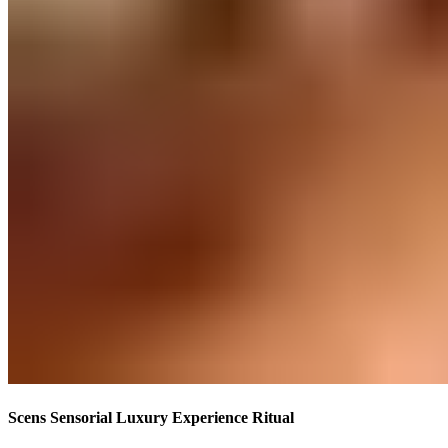
Scens Sensorial Luxury Experience Ritual​​​​‌ ‍ ​‍​‍‌‍ ‌ ​‍‌‍‍‌‌‍‌ ‌‍‍‌‌‍ ‍​‍​‍​ ‍‍​‍​‍‌ ​ ‌‍​‌‌‍ ‍‌‍‍‌‌ ‌​‌ ‍‌​‍ ‍‌‍‍‌‌‍ ​‍​‍​‍ ​​‍​‍‌‍‍​‌ ​‍‌‍‌‌‌‍‌‍​‍​‍​ ‍‍​‍​‍‌‍‍​‌ ‌​‌ ‌​‌ ​​‌ ​ ​ ‍‍​‍ ​‍ ‌‍ ​​‍ ‌‌‍​‌‌‍ ‍‌‍‌​​‍ ‌‌ ​‍​‍ ‌‌‍‍​‌‍ ‌ ‌​‌‍‌‌‌‍ ​‌ ​ ​‍ ‌‌ ​ ‌ ‌​‌ ‌‌‌‍‌​‌‍‍‌‌‍ ​‍ ‍‌ ‌‍‌‍‌‌‌ ​‍‌‍​ ‌‍‌‌‌‍ ​​‍ ‍‌‍​‌‌ ​​‌ ​​​‍ ‌‍‍‌‌‍ ‍‌ ‌​‌‍‌‌‌‍ ‍‌ ‌​​‍ ‌‍‌‌‌‍‌​‌‍‍‌‌ ‌​​‍ ‌‍ ‌‌‍ ‌‍‌​‌‍‌‌​ ‌‌ ​​‌ ​‍‌‍‌‌‌ ​ ‌‍‌‌‌‍ ‍‌ ‌​‌‍​‌‌ ‌​‌‍‍‌‌‍ ‌‍ ‍​ ‍ ‌‍‍‌‌‍‌​​ ‌‌‍‌‌‌‍​‌​ ‍​​ ​‌‌‍​ ‌‍​ ​ ​‍​ ​‍​‍ ‌​ ‍‌‌‍‌‍​ ‍​​ ​ ​‍ ‌​ ‌​‌‍​‌‌‍​‍​ ‌ ​‍ ‌​ ‍​​ ‍‌‌‍‌​​ ​ ​‍ ‌‌‍​‌​ ‌ ​ ‍​​ ‍​​ ‌‍‌‍‌​‌‍​‍​ ​‌​ ‍​​ ‌‌​ ​‍‌‍‌‍​ ‍ ‌ ‌​‌ ‍‌‌ ​​‌‍‌‌​ ‌‌‍‍​‌‍ ‌ ‌​‌‍‌‌‌‍ ​‌‌‌​‌ ​‍‌‍‌‌‌‍​‌‌ ‌​‌‍ ‌‌‍‌‌‌‍ ‍‌ ‌​​ ‍ ‌ ​​‌‍​‌‌ ‌​‌‍‍​​ ‌‌ ‌​‌‍‍‌‌ ‌​‌‍ ​‌‍‌‌​ ‌‍​‍‌‍​‌‌ ​ ‌‍‌‌‌‌‌‌‌ ​‍‌‍ ​​ ‌‌‍‍​‌ ‌​‌ ‌​‌ ​​‌ ​ ​‍‌‌​ ​ ‌​​‌​‍‌‌​ ​‍‌​‌‍​‍‌‌​ ​‍‌​‌‍‌‍ ​​‍ ‌‌‍​‌‌‍ ‍‌‍‌​​‍ ‌‌ ​‍​‍ ‌‌‍‍​‌‍ ‌ ‌​‌‍‌‌‌‍ ​‌ ​ ​‍ ‌‌ ​ ‌ ‌​‌ ‌‌‌‍‌​‌‍‍‌‌‍ ​‍ ‍‌ ‌‍‌‍‌‌‌ ​‍‌‍​ ‌‍‌‌‌‍ ​​‍ ‍‌‍​‌‌ ​​‌ ​​​‍‌‍‌‍‍‌‌‍‌​​ ‌‌‍‌‌‌‍​‌​ ‍​​ ​‌‌‍​ ‌‍​ ​ ​‍​ ​‍​‍ ‌​ ‍‌‌‍‌‍​ ‍​​ ​ ​‍ ‌​ ‌​‌‍​‌‌‍​‍​ ‌ ​‍ ‌​ ‍​​ ‍‌‌‍‌​​ ​ ​‍ ‌‌‍​‌​ ‌ ​ ‍​​ ‍​​ ‌‍‌‍‌​‌‍​‍​ ​‌​ ‍​​ ‌‌​ ​‍‌‍‌‍​‍‌‍‌ ‌​‌ ‍‌‌ ​​‌‍‌‌​ ‌‌‍‍​‌‍ ‌ ‌​‌‍‌‌‌‍ ​‌‌‌​‌ ​‍‌‍‌‌‌‍​‌‌ ‌​‌‍ ‌‌‍‌‌‌‍ ‍‌ ‌​​‍‌‍‌ ​​‌‍​‌‌ ‌​‌‍‍​​ ‌‌ ‌​‌‍‍‌‌ ‌​‌‍ ​‌‍‌‌​‍‌‍‌ ​​‌‍‌‌‌ ​‍‌ ​ ‌ ​​‌‍‌‌‌‍​ ‌ ‌​‌‍‍‌‌ ‌‍‌‍‌‌​ ‌‌ ​​‌ ‌‌‌‍​‍‌‍ ​‌‍‍‌‌ ​ ‌‍‍​‌‍‌‌‌‍‌​​‍​‍‌ ‌