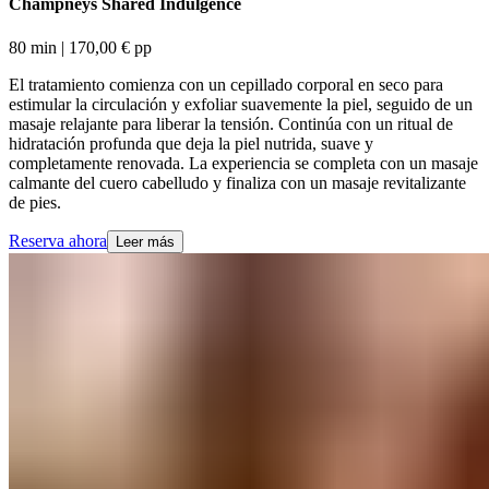
Champneys Shared Indulgence​​​​‌ ‍ ​‍​‍‌‍ ‌ ​‍‌‍‍‌‌‍‌ ‌‍‍‌‌‍ ‍​‍​‍​ ‍‍​‍​‍‌ ​ ‌‍​‌‌‍ ‍‌‍‍‌‌ ‌​‌ ‍‌​‍ ‍‌‍‍‌‌‍ ​‍​‍​‍ ​​‍​‍‌‍‍​‌ ​‍‌‍‌‌‌‍‌‍​‍​‍​ ‍‍​‍​‍‌‍‍​‌ ‌​‌ ‌​‌ ​​‌ ​ ​ ‍‍​‍ ​‍ ‌‍ ​​‍ ‌‌‍​‌‌‍ ‍‌‍‌​​‍ ‌‌ ​‍​‍ ‌‌‍‍​‌‍ ‌ ‌​‌‍‌‌‌‍ ​‌ ​ ​‍ ‌‌ ​ ‌ ‌​‌ ‌‌‌‍‌​‌‍‍‌‌‍ ​‍ ‍‌ ‌‍‌‍‌‌‌ ​‍‌‍​ ‌‍‌‌‌‍ ​​‍ ‍‌‍​‌‌ ​​‌ ​​​‍ ‌‍‍‌‌‍ ‍‌ ‌​‌‍‌‌‌‍ ‍‌ ‌​​‍ ‌‍‌‌‌‍‌​‌‍‍‌‌ ‌​​‍ ‌‍ ‌‌‍ ‌‍‌​‌‍‌‌​ ‌‌ ​​‌ ​‍‌‍‌‌‌ ​ ‌‍‌‌‌‍ ‍‌ ‌​‌‍​‌‌ ‌​‌‍‍‌‌‍ ‌‍ ‍​ ‍ ‌‍‍‌‌‍‌​​ ‌​ ​ ​ ​ ‌‍​‌​ ‍‌‌‍‌​​ ​ ‌‍‌​​ ​​​‍ ‌‌‍​ ‌‍​‍​ ‌‌​ ​‌​‍ ‌​ ‌​‌‍​ ​ ‌‍‌‍​ ​‍ ‌​ ‍​​ ‌‍‌‍‌‌‌‍​‌​‍ ‌​ ​‌​ ​ ​ ‍‌​ ​ ​ ​​​ ‌‍​ ​‍​ ​‍​ ‌‌​ ‍​​ ​‍‌‍‌‌​ ‍ ‌ ‌​‌ ‍‌‌ ​​‌‍‌‌​ ‌‌‍‍​‌‍ ‌ ‌​‌‍‌‌‌‍ ​‌‌‌​‌ ​‍‌‍‌‌‌‍​‌‌ ‌​‌‍ ‌‌‍‌‌‌‍ ‍‌ ‌​​ ‍ ‌ ​​‌‍​‌‌ ‌​‌‍‍​​ ‌‌ ‌​‌‍‍‌‌ ‌​‌‍ ​‌‍‌‌​ ‌‍​‍‌‍​‌‌ ​ ‌‍‌‌‌‌‌‌‌ ​‍‌‍ ​​ ‌‌‍‍​‌ ‌​‌ ‌​‌ ​​‌ ​ ​‍‌‌​ ​ ‌​​‌​‍‌‌​ ​‍‌​‌‍​‍‌‌​ ​‍‌​‌‍‌‍ ​​‍ ‌‌‍​‌‌‍ ‍‌‍‌​​‍ ‌‌ ​‍​‍ ‌‌‍‍​‌‍ ‌ ‌​‌‍‌‌‌‍ ​‌ ​ ​‍ ‌‌ ​ ‌ ‌​‌ ‌‌‌‍‌​‌‍‍‌‌‍ ​‍ ‍‌ ‌‍‌‍‌‌‌ ​‍‌‍​ ‌‍‌‌‌‍ ​​‍ ‍‌‍​‌‌ ​​‌ ​​​‍‌‍‌‍‍‌‌‍‌​​ ‌​ ​ ​ ​ ‌‍​‌​ ‍‌‌‍‌​​ ​ ‌‍‌​​ ​​​‍ ‌‌‍​ ‌‍​‍​ ‌‌​ ​‌​‍ ‌​ ‌​‌‍​ ​ ‌‍‌‍​ ​‍ ‌​ ‍​​ ‌‍‌‍‌‌‌‍​‌​‍ ‌​ ​‌​ ​ ​ ‍‌​ ​ ​ ​​​ ‌‍​ ​‍​ ​‍​ ‌‌​ ‍​​ ​‍‌‍‌‌​‍‌‍‌ ‌​‌ ‍‌‌ ​​‌‍‌‌​ ‌‌‍‍​‌‍ ‌ ‌​‌‍‌‌‌‍ ​‌‌‌​‌ ​‍‌‍‌‌‌‍​‌‌ ‌​‌‍ ‌‌‍‌‌‌‍ ‍‌ ‌​​‍‌‍‌ ​​‌‍​‌‌ ‌​‌‍‍​​ ‌‌ ‌​‌‍‍‌‌ ‌​‌‍ ​‌‍‌‌​‍‌‍‌ ​​‌‍‌‌‌ ​‍‌ ​ ‌ ​​‌‍‌‌‌‍​ ‌ ‌​‌‍‍‌‌ ‌‍‌‍‌‌​ ‌‌ ​​‌ ‌‌‌‍​‍‌‍ ​‌‍‍‌‌ ​ ‌‍‍​‌‍‌‌‌‍‌​​‍​‍‌ ‌
80 min​​​​‌ ‍ ​‍​‍‌‍ ‌ ​‍‌‍‍‌‌‍‌ ‌‍‍‌‌‍ ‍​‍​‍​ ‍‍​‍​‍‌ ​ ‌‍​‌‌‍ ‍‌‍‍‌‌ ‌​‌ ‍‌​‍ ‍‌‍‍‌‌‍ ​‍​‍​‍ ​​‍​‍‌‍‍​‌ ​‍‌‍‌‌‌‍‌‍​‍​‍​ ‍‍​‍​‍‌‍‍​‌ ‌​‌ ‌​‌ ​​‌ ​ ​ ‍‍​‍ ​‍ ‌‍ ​​‍ ‌‌‍​‌‌‍ ‍‌‍‌​​‍ ‌‌ ​‍​‍ ‌‌‍‍​‌‍ ‌ ‌​‌‍‌‌‌‍ ​‌ ​ ​‍ ‌‌ ​ ‌ ‌​‌ ‌‌‌‍‌​‌‍‍‌‌‍ ​‍ ‍‌ ‌‍‌‍‌‌‌ ​‍‌‍​ ‌‍‌‌‌‍ ​​‍ ‍‌‍​‌‌ ​​‌ ​​​‍ ‌‍‍‌‌‍ ‍‌ ‌​‌‍‌‌‌‍ ‍‌ ‌​​‍ ‌‍‌‌‌‍‌​‌‍‍‌‌ ‌​​‍ ‌‍ ‌‌‍ ‌‍‌​‌‍‌‌​ ‌‌ ​​‌ ​‍‌‍‌‌‌ ​ ‌‍‌‌‌‍ ‍‌ ‌​‌‍​‌‌ ‌​‌‍‍‌‌‍ ‌‍ ‍​ ‍ ‌‍‍‌‌‍‌​​ ‌​ ​ ​ ​ ‌‍​‌​ ‍‌‌‍‌​​ ​ ‌‍‌​​ ​​​‍ ‌‌‍​ ‌‍​‍​ ‌‌​ ​‌​‍ ‌​ ‌​‌‍​ ​ ‌‍‌‍​ ​‍ ‌​ ‍​​ ‌‍‌‍‌‌‌‍​‌​‍ ‌​ ​‌​ ​ ​ ‍‌​ ​ ​ ​​​ ‌‍​ ​‍​ ​‍​ ‌‌​ ‍​​ ​‍‌‍‌‌​ ‍ ‌ ‌​‌ ‍‌‌ ​​‌‍‌‌​ ‌‌‍‍​‌‍ ‌ ‌​‌‍‌‌‌‍ ​‌‌‌​‌ ​‍‌‍‌‌‌‍​‌‌ ‌​‌‍ ‌‌‍‌‌‌‍ ‍‌ ‌​​ ‍ ‌ ​​‌‍​‌‌ ‌​‌‍‍​​ ‌‌ ‌​‌‍‍‌‌‍ ‌‌‍‌‌​ ‌‍​‍‌‍​‌‌ ​ ‌‍‌‌‌‌‌‌‌ ​‍‌‍ ​​ ‌‌‍‍​‌ ‌​‌ ‌​‌ ​​‌ ​ ​‍‌‌​ ​ ‌​​‌​‍‌‌​ ​‍‌​‌‍​‍‌‌​ ​‍‌​‌‍‌‍ ​​‍ ‌‌‍​‌‌‍ ‍‌‍‌​​‍ ‌‌ ​‍​‍ ‌‌‍‍​‌‍ ‌ ‌​‌‍‌‌‌‍ ​‌ ​ ​‍ ‌‌ ​ ‌ ‌​‌ ‌‌‌‍‌​‌‍‍‌‌‍ ​‍ ‍‌ ‌‍‌‍‌‌‌ ​‍‌‍​ ‌‍‌‌‌‍ ​​‍ ‍‌‍​‌‌ ​​‌ ​​​‍‌‍‌‍‍‌‌‍‌​​ ‌​ ​ ​ ​ ‌‍​‌​ ‍‌‌‍‌​​ ​ ‌‍‌​​ ​​​‍ ‌‌‍​ ‌‍​‍​ ‌‌​ ​‌​‍ ‌​ ‌​‌‍​ ​ ‌‍‌‍​ ​‍ ‌​ ‍​​ ‌‍‌‍‌‌‌‍​‌​‍ ‌​ ​‌​ ​ ​ ‍‌​ ​ ​ ​​​ ‌‍​ ​‍​ ​‍​ ‌‌​ ‍​​ ​‍‌‍‌‌​‍‌‍‌ ‌​‌ ‍‌‌ ​​‌‍‌‌​ ‌‌‍‍​‌‍ ‌ ‌​‌‍‌‌‌‍ ​‌‌‌​‌ ​‍‌‍‌‌‌‍​‌‌ ‌​‌‍ ‌‌‍‌‌‌‍ ‍‌ ‌​​‍‌‍‌ ​​‌‍​‌‌ ‌​‌‍‍​​ ‌‌ ‌​‌‍‍‌‌‍ ‌‌‍‌‌​‍‌‍‌ ​​‌‍‌‌‌ ​‍‌ ​ ‌ ​​‌‍‌‌‌‍​ ‌ ‌​‌‍‍‌‌ ‌‍‌‍‌‌​ ‌‌ ​​‌ ‌‌‌‍​‍‌‍ ​‌‍‍‌‌ ​ ‌‍‍​‌‍‌‌‌‍‌​​‍​‍‌ ‌ | 170,00 € pp​​​​‌ ‍ ​‍​‍‌‍ ‌ ​‍‌‍‍‌‌‍‌ ‌‍‍‌‌‍ ‍​‍​‍​ ‍‍​‍​‍‌ ​ ‌‍​‌‌‍ ‍‌‍‍‌‌ ‌​‌ ‍‌​‍ ‍‌‍‍‌‌‍ ​‍​‍​‍ ​​‍​‍‌‍‍​‌ ​‍‌‍‌‌‌‍‌‍​‍​‍​ ‍‍​‍​‍‌‍‍​‌ ‌​‌ ‌​‌ ​​‌ ​ ​ ‍‍​‍ ​‍ ‌‍ ​​‍ ‌‌‍​‌‌‍ ‍‌‍‌​​‍ ‌‌ ​‍​‍ ‌‌‍‍​‌‍ ‌ ‌​‌‍‌‌‌‍ ​‌ ​ ​‍ ‌‌ ​ ‌ ‌​‌ ‌‌‌‍‌​‌‍‍‌‌‍ ​‍ ‍‌ ‌‍‌‍‌‌‌ ​‍‌‍​ ‌‍‌‌‌‍ ​​‍ ‍‌‍​‌‌ ​​‌ ​​​‍ ‌‍‍‌‌‍ ‍‌ ‌​‌‍‌‌‌‍ ‍‌ ‌​​‍ ‌‍‌‌‌‍‌​‌‍‍‌‌ ‌​​‍ ‌‍ ‌‌‍ ‌‍‌​‌‍‌‌​ ‌‌ ​​‌ ​‍‌‍‌‌‌ ​ ‌‍‌‌‌‍ ‍‌ ‌​‌‍​‌‌ ‌​‌‍‍‌‌‍ ‌‍ ‍​ ‍ ‌‍‍‌‌‍‌​​ ‌​ ​ ​ ​ ‌‍​‌​ ‍‌‌‍‌​​ ​ ‌‍‌​​ ​​​‍ ‌‌‍​ ‌‍​‍​ ‌‌​ ​‌​‍ ‌​ ‌​‌‍​ ​ ‌‍‌‍​ ​‍ ‌​ ‍​​ ‌‍‌‍‌‌‌‍​‌​‍ ‌​ ​‌​ ​ ​ ‍‌​ ​ ​ ​​​ ‌‍​ ​‍​ ​‍​ ‌‌​ ‍​​ ​‍‌‍‌‌​ ‍ ‌ ‌​‌ ‍‌‌ ​​‌‍‌‌​ ‌‌‍‍​‌‍ ‌ ‌​‌‍‌‌‌‍ ​‌‌‌​‌ ​‍‌‍‌‌‌‍​‌‌ ‌​‌‍ ‌‌‍‌‌‌‍ ‍‌ ‌​​ ‍ ‌ ​​‌‍​‌‌ ‌​‌‍‍​​ ‌‌ ​​‌ ​‍‌‍‍‌‌‍​ ‌‍‌‌​ ‌‍​‍‌‍​‌‌ ​ ‌‍‌‌‌‌‌‌‌ ​‍‌‍ ​​ ‌‌‍‍​‌ ‌​‌ ‌​‌ ​​‌ ​ ​‍‌‌​ ​ ‌​​‌​‍‌‌​ ​‍‌​‌‍​‍‌‌​ ​‍‌​‌‍‌‍ ​​‍ ‌‌‍​‌‌‍ ‍‌‍‌​​‍ ‌‌ ​‍​‍ ‌‌‍‍​‌‍ ‌ ‌​‌‍‌‌‌‍ ​‌ ​ ​‍ ‌‌ ​ ‌ ‌​‌ ‌‌‌‍‌​‌‍‍‌‌‍ ​‍ ‍‌ ‌‍‌‍‌‌‌ ​‍‌‍​ ‌‍‌‌‌‍ ​​‍ ‍‌‍​‌‌ ​​‌ ​​​‍‌‍‌‍‍‌‌‍‌​​ ‌​ ​ ​ ​ ‌‍​‌​ ‍‌‌‍‌​​ ​ ‌‍‌​​ ​​​‍ ‌‌‍​ ‌‍​‍​ ‌‌​ ​‌​‍ ‌​ ‌​‌‍​ ​ ‌‍‌‍​ ​‍ ‌​ ‍​​ ‌‍‌‍‌‌‌‍​‌​‍ ‌​ ​‌​ ​ ​ ‍‌​ ​ ​ ​​​ ‌‍​ ​‍​ ​‍​ ‌‌​ ‍​​ ​‍‌‍‌‌​‍‌‍‌ ‌​‌ ‍‌‌ ​​‌‍‌‌​ ‌‌‍‍​‌‍ ‌ ‌​‌‍‌‌‌‍ ​‌‌‌​‌ ​‍‌‍‌‌‌‍​‌‌ ‌​‌‍ ‌‌‍‌‌‌‍ ‍‌ ‌​​‍‌‍‌ ​​‌‍​‌‌ ‌​‌‍‍​​ ‌‌ ​​‌ ​‍‌‍‍‌‌‍​ ‌‍‌‌​‍‌‍‌ ​​‌‍‌‌‌ ​‍‌ ​ ‌ ​​‌‍‌‌‌‍​ ‌ ‌​‌‍‍‌‌ ‌‍‌‍‌‌​ ‌‌ ​​‌ ‌‌‌‍​‍‌‍ ​‌‍‍‌‌ ​ ‌‍‍​‌‍‌‌‌‍‌​​‍​‍‌ ‌
El tratamiento comienza con un cepillado corporal en seco para
estimular la circulación y exfoliar suavemente la piel, seguido de un
masaje relajante para liberar la tensión. Continúa con un ritual de
hidratación profunda que deja la piel nutrida, suave y
completamente renovada. La experiencia se completa con un masaje
calmante del cuero cabelludo y finaliza con un masaje revitalizante
de pies.​​​​‌ ‍ ​‍​‍‌‍ ‌ ​‍‌‍‍‌‌‍‌ ‌‍‍‌‌‍ ‍​‍​‍​ ‍‍​‍​‍‌ ​ ‌‍​‌‌‍ ‍‌‍‍‌‌ ‌​‌ ‍‌​‍ ‍‌‍‍‌‌‍ ​‍​‍​‍ ​​‍​‍‌‍‍​‌ ​‍‌‍‌‌‌‍‌‍​‍​‍​ ‍‍​‍​‍‌‍‍​‌ ‌​‌ ‌​‌ ​​‌ ​ ​ ‍‍​‍ ​‍ ‌‍ ​​‍ ‌‌‍​‌‌‍ ‍‌‍‌​​‍ ‌‌ ​‍​‍ ‌‌‍‍​‌‍ ‌ ‌​‌‍‌‌‌‍ ​‌ ​ ​‍ ‌‌ ​ ‌ ‌​‌ ‌‌‌‍‌​‌‍‍‌‌‍ ​‍ ‍‌ ‌‍‌‍‌‌‌ ​‍‌‍​ ‌‍‌‌‌‍ ​​‍ ‍‌‍​‌‌ ​​‌ ​​​‍ ‌‍‍‌‌‍ ‍‌ ‌​‌‍‌‌‌‍ ‍‌ ‌​​‍ ‌‍‌‌‌‍‌​‌‍‍‌‌ ‌​​‍ ‌‍ ‌‌‍ ‌‍‌​‌‍‌‌​ ‌‌ ​​‌ ​‍‌‍‌‌‌ ​ ‌‍‌‌‌‍ ‍‌ ‌​‌‍​‌‌ ‌​‌‍‍‌‌‍ ‌‍ ‍​ ‍ ‌‍‍‌‌‍‌​​ ‌​ ​ ​ ​ ‌‍​‌​ ‍‌‌‍‌​​ ​ ‌‍‌​​ ​​​‍ ‌‌‍​ ‌‍​‍​ ‌‌​ ​‌​‍ ‌​ ‌​‌‍​ ​ ‌‍‌‍​ ​‍ ‌​ ‍​​ ‌‍‌‍‌‌‌‍​‌​‍ ‌​ ​‌​ ​ ​ ‍‌​ ​ ​ ​​​ ‌‍​ ​‍​ ​‍​ ‌‌​ ‍​​ ​‍‌‍‌‌​ ‍ ‌ ‌​‌ ‍‌‌ ​​‌‍‌‌​ ‌‌‍‍​‌‍ ‌ ‌​‌‍‌‌‌‍ ​‌‌‌​‌ ​‍‌‍‌‌‌‍​‌‌ ‌​‌‍ ‌‌‍‌‌‌‍ ‍‌ ‌​​ ‍ ‌ ​​‌‍​‌‌ ‌​‌‍‍​​ ‌‌‍‌​‌‍‌‌‌ ​ ‌‍​ ‌ ​‍‌‍‍‌‌ ​​‌ ‌​‌‍‍‌‌‍ ‌‍ ‍​ ‌‍​‍‌‍​‌‌ ​ ‌‍‌‌‌‌‌‌‌ ​‍‌‍ ​​ ‌‌‍‍​‌ ‌​‌ ‌​‌ ​​‌ ​ ​‍‌‌​ ​ ‌​​‌​‍‌‌​ ​‍‌​‌‍​‍‌‌​ ​‍‌​‌‍‌‍ ​​‍ ‌‌‍​‌‌‍ ‍‌‍‌​​‍ ‌‌ ​‍​‍ ‌‌‍‍​‌‍ ‌ ‌​‌‍‌‌‌‍ ​‌ ​ ​‍ ‌‌ ​ ‌ ‌​‌ ‌‌‌‍‌​‌‍‍‌‌‍ ​‍ ‍‌ ‌‍‌‍‌‌‌ ​‍‌‍​ ‌‍‌‌‌‍ ​​‍ ‍‌‍​‌‌ ​​‌ ​​​‍‌‍‌‍‍‌‌‍‌​​ ‌​ ​ ​ ​ ‌‍​‌​ ‍‌‌‍‌​​ ​ ‌‍‌​​ ​​​‍ ‌‌‍​ ‌‍​‍​ ‌‌​ ​‌​‍ ‌​ ‌​‌‍​ ​ ‌‍‌‍​ ​‍ ‌​ ‍​​ ‌‍‌‍‌‌‌‍​‌​‍ ‌​ ​‌​ ​ ​ ‍‌​ ​ ​ ​​​ ‌‍​ ​‍​ ​‍​ ‌‌​ ‍​​ ​‍‌‍‌‌​‍‌‍‌ ‌​‌ ‍‌‌ ​​‌‍‌‌​ ‌‌‍‍​‌‍ ‌ ‌​‌‍‌‌‌‍ ​‌‌‌​‌ ​‍‌‍‌‌‌‍​‌‌ ‌​‌‍ ‌‌‍‌‌‌‍ ‍‌ ‌​​‍‌‍‌ ​​‌‍​‌‌ ‌​‌‍‍​​ ‌‌‍‌​‌‍‌‌‌ ​ ‌‍​ ‌ ​‍‌‍‍‌‌ ​​‌ ‌​‌‍‍‌‌‍ ‌‍ ‍​‍‌‍‌ ​​‌‍‌‌‌ ​‍‌ ​ ‌ ​​‌‍‌‌‌‍​ ‌ ‌​‌‍‍‌‌ ‌‍‌‍‌‌​ ‌‌ ​​‌ ‌‌‌‍​‍‌‍ ​‌‍‍‌‌ ​ ‌‍‍​‌‍‌‌‌‍‌​​‍​‍‌ ‌
Reserva ahora​​​​‌ ‍ ​‍​‍‌‍ ‌ ​‍‌‍‍‌‌‍‌ ‌‍‍‌‌‍ ‍​‍​‍​ ‍‍​‍​‍‌ ​ ‌‍​‌‌‍ ‍‌‍‍‌‌ ‌​‌ ‍‌​‍ ‍‌‍‍‌‌‍ ​‍​‍​‍ ​​‍​‍‌‍‍​‌ ​‍‌‍‌‌‌‍‌‍​‍​‍​ ‍‍​‍​‍‌‍‍​‌ ‌​‌ ‌​‌ ​​‌ ​ ​ ‍‍​‍ ​‍ ‌‍ ​​‍ ‌‌‍​‌‌‍ ‍‌‍‌​​‍ ‌‌ ​‍​‍ ‌‌‍‍​‌‍ ‌ ‌​‌‍‌‌‌‍ ​‌ ​ ​‍ ‌‌ ​ ‌ ‌​‌ ‌‌‌‍‌​‌‍‍‌‌‍ ​‍ ‍‌ ‌‍‌‍‌‌‌ ​‍‌‍​ ‌‍‌‌‌‍ ​​‍ ‍‌‍​‌‌ ​​‌ ​​​‍ ‌‍‍‌‌‍ ‍‌ ‌​‌‍‌‌‌‍ ‍‌ ‌​​‍ ‌‍‌‌‌‍‌​‌‍‍‌‌ ‌​​‍ ‌‍ ‌‌‍ ‌‍‌​‌‍‌‌​ ‌‌ ​​‌ ​‍‌‍‌‌‌ ​ ‌‍‌‌‌‍ ‍‌ ‌​‌‍​‌‌ ‌​‌‍‍‌‌‍ ‌‍ ‍​ ‍ ‌‍‍‌‌‍‌​​ ‌​ ​ ​ ​ ‌‍​‌​ ‍‌‌‍‌​​ ​ ‌‍‌​​ ​​​‍ ‌‌‍​ ‌‍​‍​ ‌‌​ ​‌​‍ ‌​ ‌​‌‍​ ​ ‌‍‌‍​ ​‍ ‌​ ‍​​ ‌‍‌‍‌‌‌‍​‌​‍ ‌​ ​‌​ ​ ​ ‍‌​ ​ ​ ​​​ ‌‍​ ​‍​ ​‍​ ‌‌​ ‍​​ ​‍‌‍‌‌​ ‍ ‌ ‌​‌ ‍‌‌ ​​‌‍‌‌​ ‌‌‍‍​‌‍ ‌ ‌​‌‍‌‌‌‍ ​‌‌‌​‌ ​‍‌‍‌‌‌‍​‌‌ ‌​‌‍ ‌‌‍‌‌‌‍ ‍‌ ‌​​ ‍ ‌ ​​‌‍​‌‌ ‌​‌‍‍​​ ‌‌‍​ ‌ ‌​‌‍​‌​‍ ‍‌‍ ​‌‍​‌‌‍​‍‌‍‌‌‌‍ ​​ ‌‍​‍‌‍​‌‌ ​ ‌‍‌‌‌‌‌‌‌ ​‍‌‍ ​​ ‌‌‍‍​‌ ‌​‌ ‌​‌ ​​‌ ​ ​‍‌‌​ ​ ‌​​‌​‍‌‌​ ​‍‌​‌‍​‍‌‌​ ​‍‌​‌‍‌‍ ​​‍ ‌‌‍​‌‌‍ ‍‌‍‌​​‍ ‌‌ ​‍​‍ ‌‌‍‍​‌‍ ‌ ‌​‌‍‌‌‌‍ ​‌ ​ ​‍ ‌‌ ​ ‌ ‌​‌ ‌‌‌‍‌​‌‍‍‌‌‍ ​‍ ‍‌ ‌‍‌‍‌‌‌ ​‍‌‍​ ‌‍‌‌‌‍ ​​‍ ‍‌‍​‌‌ ​​‌ ​​​‍‌‍‌‍‍‌‌‍‌​​ ‌​ ​ ​ ​ ‌‍​‌​ ‍‌‌‍‌​​ ​ ‌‍‌​​ ​​​‍ ‌‌‍​ ‌‍​‍​ ‌‌​ ​‌​‍ ‌​ ‌​‌‍​ ​ ‌‍‌‍​ ​‍ ‌​ ‍​​ ‌‍‌‍‌‌‌‍​‌​‍ ‌​ ​‌​ ​ ​ ‍‌​ ​ ​ ​​​ ‌‍​ ​‍​ ​‍​ ‌‌​ ‍​​ ​‍‌‍‌‌​‍‌‍‌ ‌​‌ ‍‌‌ ​​‌‍‌‌​ ‌‌‍‍​‌‍ ‌ ‌​‌‍‌‌‌‍ ​‌‌‌​‌ ​‍‌‍‌‌‌‍​‌‌ ‌​‌‍ ‌‌‍‌‌‌‍ ‍‌ ‌​​‍‌‍‌ ​​‌‍​‌‌ ‌​‌‍‍​​ ‌‌‍​ ‌ ‌​‌‍​‌​‍ ‍‌‍ ​‌‍​‌‌‍​‍‌‍‌‌‌‍ ​​‍‌‍‌ ​​‌‍‌‌‌ ​‍‌ ​ ‌ ​​‌‍‌‌‌‍​ ‌ ‌​‌‍‍‌‌ ‌‍‌‍‌‌​ ‌‌ ​​‌ ‌‌‌‍​‍‌‍ ​‌‍‍‌‌ ​ ‌‍‍​‌‍‌‌‌‍‌​​‍​‍‌ ‌
Leer más