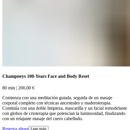
Champneys 100-Years Face and Body Reset​​​​‌ ‍ ​‍​‍‌‍ ‌ ​‍‌‍‍‌‌‍‌ ‌‍‍‌‌‍ ‍​‍​‍​ ‍‍​‍​‍‌ ​ ‌‍​‌‌‍ ‍‌‍‍‌‌ ‌​‌ ‍‌​‍ ‍‌‍‍‌‌‍ ​‍​‍​‍ ​​‍​‍‌‍‍​‌ ​‍‌‍‌‌‌‍‌‍​‍​‍​ ‍‍​‍​‍‌‍‍​‌ ‌​‌ ‌​‌ ​​‌ ​ ​ ‍‍​‍ ​‍ ‌‍ ​​‍ ‌‌‍​‌‌‍ ‍‌‍‌​​‍ ‌‌ ​‍​‍ ‌‌‍‍​‌‍ ‌ ‌​‌‍‌‌‌‍ ​‌ ​ ​‍ ‌‌ ​ ‌ ‌​‌ ‌‌‌‍‌​‌‍‍‌‌‍ ​‍ ‍‌ ‌‍‌‍‌‌‌ ​‍‌‍​ ‌‍‌‌‌‍ ​​‍ ‍‌‍​‌‌ ​​‌ ​​​‍ ‌‍‍‌‌‍ ‍‌ ‌​‌‍‌‌‌‍ ‍‌ ‌​​‍ ‌‍‌‌‌‍‌​‌‍‍‌‌ ‌​​‍ ‌‍ ‌‌‍ ‌‍‌​‌‍‌‌​ ‌‌ ​​‌ ​‍‌‍‌‌‌ ​ ‌‍‌‌‌‍ ‍‌ ‌​‌‍​‌‌ ‌​‌‍‍‌‌‍ ‌‍ ‍​ ‍ ‌‍‍‌‌‍‌​​ ‌‌‍​ ​ ‌‍‌‍‌‌​ ‍‌​ ‍​​ ​‌​ ‌‍​ ​​​‍ ‌​ ‍‌‌‍‌​‌‍​‌​ ‍​​‍ ‌​ ‌​‌‍​‍‌‍​‍​ ​‌​‍ ‌​ ‍‌​ ‌​​ ‌‌​ ‌ ​‍ ‌​ ‌​‌‍​‌‌‍‌‌​ ​ ‌‍‌‍‌‍​‍‌‍​‌​ ‌‍​ ‌​​ ​ ​ ​‍​ ‌ ​ ‍ ‌ ‌​‌ ‍‌‌ ​​‌‍‌‌​ ‌‌‍‍​‌‍ ‌ ‌​‌‍‌‌‌‍ ​‌‌‌​‌ ​‍‌‍‌‌‌‍​‌‌ ‌​‌‍ ‌‌‍‌‌‌‍ ‍‌ ‌​​ ‍ ‌ ​​‌‍​‌‌ ‌​‌‍‍​​ ‌‌ ‌​‌‍‍‌‌ ‌​‌‍ ​‌‍‌‌​ ‌‍​‍‌‍​‌‌ ​ ‌‍‌‌‌‌‌‌‌ ​‍‌‍ ​​ ‌‌‍‍​‌ ‌​‌ ‌​‌ ​​‌ ​ ​‍‌‌​ ​ ‌​​‌​‍‌‌​ ​‍‌​‌‍​‍‌‌​ ​‍‌​‌‍‌‍ ​​‍ ‌‌‍​‌‌‍ ‍‌‍‌​​‍ ‌‌ ​‍​‍ ‌‌‍‍​‌‍ ‌ ‌​‌‍‌‌‌‍ ​‌ ​ ​‍ ‌‌ ​ ‌ ‌​‌ ‌‌‌‍‌​‌‍‍‌‌‍ ​‍ ‍‌ ‌‍‌‍‌‌‌ ​‍‌‍​ ‌‍‌‌‌‍ ​​‍ ‍‌‍​‌‌ ​​‌ ​​​‍‌‍‌‍‍‌‌‍‌​​ ‌‌‍​ ​ ‌‍‌‍‌‌​ ‍‌​ ‍​​ ​‌​ ‌‍​ ​​​‍ ‌​ ‍‌‌‍‌​‌‍​‌​ ‍​​‍ ‌​ ‌​‌‍​‍‌‍​‍​ ​‌​‍ ‌​ ‍‌​ ‌​​ ‌‌​ ‌ ​‍ ‌​ ‌​‌‍​‌‌‍‌‌​ ​ ‌‍‌‍‌‍​‍‌‍​‌​ ‌‍​ ‌​​ ​ ​ ​‍​ ‌ ​‍‌‍‌ ‌​‌ ‍‌‌ ​​‌‍‌‌​ ‌‌‍‍​‌‍ ‌ ‌​‌‍‌‌‌‍ ​‌‌‌​‌ ​‍‌‍‌‌‌‍​‌‌ ‌​‌‍ ‌‌‍‌‌‌‍ ‍‌ ‌​​‍‌‍‌ ​​‌‍​‌‌ ‌​‌‍‍​​ ‌‌ ‌​‌‍‍‌‌ ‌​‌‍ ​‌‍‌‌​‍‌‍‌ ​​‌‍‌‌‌ ​‍‌ ​ ‌ ​​‌‍‌‌‌‍​ ‌ ‌​‌‍‍‌‌ ‌‍‌‍‌‌​ ‌‌ ​​‌ ‌‌‌‍​‍‌‍ ​‌‍‍‌‌ ​ ‌‍‍​‌‍‌‌‌‍‌​​‍​‍‌ ‌
80 min​​​​‌ ‍ ​‍​‍‌‍ ‌ ​‍‌‍‍‌‌‍‌ ‌‍‍‌‌‍ ‍​‍​‍​ ‍‍​‍​‍‌ ​ ‌‍​‌‌‍ ‍‌‍‍‌‌ ‌​‌ ‍‌​‍ ‍‌‍‍‌‌‍ ​‍​‍​‍ ​​‍​‍‌‍‍​‌ ​‍‌‍‌‌‌‍‌‍​‍​‍​ ‍‍​‍​‍‌‍‍​‌ ‌​‌ ‌​‌ ​​‌ ​ ​ ‍‍​‍ ​‍ ‌‍ ​​‍ ‌‌‍​‌‌‍ ‍‌‍‌​​‍ ‌‌ ​‍​‍ ‌‌‍‍​‌‍ ‌ ‌​‌‍‌‌‌‍ ​‌ ​ ​‍ ‌‌ ​ ‌ ‌​‌ ‌‌‌‍‌​‌‍‍‌‌‍ ​‍ ‍‌ ‌‍‌‍‌‌‌ ​‍‌‍​ ‌‍‌‌‌‍ ​​‍ ‍‌‍​‌‌ ​​‌ ​​​‍ ‌‍‍‌‌‍ ‍‌ ‌​‌‍‌‌‌‍ ‍‌ ‌​​‍ ‌‍‌‌‌‍‌​‌‍‍‌‌ ‌​​‍ ‌‍ ‌‌‍ ‌‍‌​‌‍‌‌​ ‌‌ ​​‌ ​‍‌‍‌‌‌ ​ ‌‍‌‌‌‍ ‍‌ ‌​‌‍​‌‌ ‌​‌‍‍‌‌‍ ‌‍ ‍​ ‍ ‌‍‍‌‌‍‌​​ ‌‌‍​ ​ ‌‍‌‍‌‌​ ‍‌​ ‍​​ ​‌​ ‌‍​ ​​​‍ ‌​ ‍‌‌‍‌​‌‍​‌​ ‍​​‍ ‌​ ‌​‌‍​‍‌‍​‍​ ​‌​‍ ‌​ ‍‌​ ‌​​ ‌‌​ ‌ ​‍ ‌​ ‌​‌‍​‌‌‍‌‌​ ​ ‌‍‌‍‌‍​‍‌‍​‌​ ‌‍​ ‌​​ ​ ​ ​‍​ ‌ ​ ‍ ‌ ‌​‌ ‍‌‌ ​​‌‍‌‌​ ‌‌‍‍​‌‍ ‌ ‌​‌‍‌‌‌‍ ​‌‌‌​‌ ​‍‌‍‌‌‌‍​‌‌ ‌​‌‍ ‌‌‍‌‌‌‍ ‍‌ ‌​​ ‍ ‌ ​​‌‍​‌‌ ‌​‌‍‍​​ ‌‌ ‌​‌‍‍‌‌‍ ‌‌‍‌‌​ ‌‍​‍‌‍​‌‌ ​ ‌‍‌‌‌‌‌‌‌ ​‍‌‍ ​​ ‌‌‍‍​‌ ‌​‌ ‌​‌ ​​‌ ​ ​‍‌‌​ ​ ‌​​‌​‍‌‌​ ​‍‌​‌‍​‍‌‌​ ​‍‌​‌‍‌‍ ​​‍ ‌‌‍​‌‌‍ ‍‌‍‌​​‍ ‌‌ ​‍​‍ ‌‌‍‍​‌‍ ‌ ‌​‌‍‌‌‌‍ ​‌ ​ ​‍ ‌‌ ​ ‌ ‌​‌ ‌‌‌‍‌​‌‍‍‌‌‍ ​‍ ‍‌ ‌‍‌‍‌‌‌ ​‍‌‍​ ‌‍‌‌‌‍ ​​‍ ‍‌‍​‌‌ ​​‌ ​​​‍‌‍‌‍‍‌‌‍‌​​ ‌‌‍​ ​ ‌‍‌‍‌‌​ ‍‌​ ‍​​ ​‌​ ‌‍​ ​​​‍ ‌​ ‍‌‌‍‌​‌‍​‌​ ‍​​‍ ‌​ ‌​‌‍​‍‌‍​‍​ ​‌​‍ ‌​ ‍‌​ ‌​​ ‌‌​ ‌ ​‍ ‌​ ‌​‌‍​‌‌‍‌‌​ ​ ‌‍‌‍‌‍​‍‌‍​‌​ ‌‍​ ‌​​ ​ ​ ​‍​ ‌ ​‍‌‍‌ ‌​‌ ‍‌‌ ​​‌‍‌‌​ ‌‌‍‍​‌‍ ‌ ‌​‌‍‌‌‌‍ ​‌‌‌​‌ ​‍‌‍‌‌‌‍​‌‌ ‌​‌‍ ‌‌‍‌‌‌‍ ‍‌ ‌​​‍‌‍‌ ​​‌‍​‌‌ ‌​‌‍‍​​ ‌‌ ‌​‌‍‍‌‌‍ ‌‌‍‌‌​‍‌‍‌ ​​‌‍‌‌‌ ​‍‌ ​ ‌ ​​‌‍‌‌‌‍​ ‌ ‌​‌‍‍‌‌ ‌‍‌‍‌‌​ ‌‌ ​​‌ ‌‌‌‍​‍‌‍ ​‌‍‍‌‌ ​ ‌‍‍​‌‍‌‌‌‍‌​​‍​‍‌ ‌ | 200,00 €​​​​‌ ‍ ​‍​‍‌‍ ‌ ​‍‌‍‍‌‌‍‌ ‌‍‍‌‌‍ ‍​‍​‍​ ‍‍​‍​‍‌ ​ ‌‍​‌‌‍ ‍‌‍‍‌‌ ‌​‌ ‍‌​‍ ‍‌‍‍‌‌‍ ​‍​‍​‍ ​​‍​‍‌‍‍​‌ ​‍‌‍‌‌‌‍‌‍​‍​‍​ ‍‍​‍​‍‌‍‍​‌ ‌​‌ ‌​‌ ​​‌ ​ ​ ‍‍​‍ ​‍ ‌‍ ​​‍ ‌‌‍​‌‌‍ ‍‌‍‌​​‍ ‌‌ ​‍​‍ ‌‌‍‍​‌‍ ‌ ‌​‌‍‌‌‌‍ ​‌ ​ ​‍ ‌‌ ​ ‌ ‌​‌ ‌‌‌‍‌​‌‍‍‌‌‍ ​‍ ‍‌ ‌‍‌‍‌‌‌ ​‍‌‍​ ‌‍‌‌‌‍ ​​‍ ‍‌‍​‌‌ ​​‌ ​​​‍ ‌‍‍‌‌‍ ‍‌ ‌​‌‍‌‌‌‍ ‍‌ ‌​​‍ ‌‍‌‌‌‍‌​‌‍‍‌‌ ‌​​‍ ‌‍ ‌‌‍ ‌‍‌​‌‍‌‌​ ‌‌ ​​‌ ​‍‌‍‌‌‌ ​ ‌‍‌‌‌‍ ‍‌ ‌​‌‍​‌‌ ‌​‌‍‍‌‌‍ ‌‍ ‍​ ‍ ‌‍‍‌‌‍‌​​ ‌‌‍​ ​ ‌‍‌‍‌‌​ ‍‌​ ‍​​ ​‌​ ‌‍​ ​​​‍ ‌​ ‍‌‌‍‌​‌‍​‌​ ‍​​‍ ‌​ ‌​‌‍​‍‌‍​‍​ ​‌​‍ ‌​ ‍‌​ ‌​​ ‌‌​ ‌ ​‍ ‌​ ‌​‌‍​‌‌‍‌‌​ ​ ‌‍‌‍‌‍​‍‌‍​‌​ ‌‍​ ‌​​ ​ ​ ​‍​ ‌ ​ ‍ ‌ ‌​‌ ‍‌‌ ​​‌‍‌‌​ ‌‌‍‍​‌‍ ‌ ‌​‌‍‌‌‌‍ ​‌‌‌​‌ ​‍‌‍‌‌‌‍​‌‌ ‌​‌‍ ‌‌‍‌‌‌‍ ‍‌ ‌​​ ‍ ‌ ​​‌‍​‌‌ ‌​‌‍‍​​ ‌‌ ​​‌ ​‍‌‍‍‌‌‍​ ‌‍‌‌​ ‌‍​‍‌‍​‌‌ ​ ‌‍‌‌‌‌‌‌‌ ​‍‌‍ ​​ ‌‌‍‍​‌ ‌​‌ ‌​‌ ​​‌ ​ ​‍‌‌​ ​ ‌​​‌​‍‌‌​ ​‍‌​‌‍​‍‌‌​ ​‍‌​‌‍‌‍ ​​‍ ‌‌‍​‌‌‍ ‍‌‍‌​​‍ ‌‌ ​‍​‍ ‌‌‍‍​‌‍ ‌ ‌​‌‍‌‌‌‍ ​‌ ​ ​‍ ‌‌ ​ ‌ ‌​‌ ‌‌‌‍‌​‌‍‍‌‌‍ ​‍ ‍‌ ‌‍‌‍‌‌‌ ​‍‌‍​ ‌‍‌‌‌‍ ​​‍ ‍‌‍​‌‌ ​​‌ ​​​‍‌‍‌‍‍‌‌‍‌​​ ‌‌‍​ ​ ‌‍‌‍‌‌​ ‍‌​ ‍​​ ​‌​ ‌‍​ ​​​‍ ‌​ ‍‌‌‍‌​‌‍​‌​ ‍​​‍ ‌​ ‌​‌‍​‍‌‍​‍​ ​‌​‍ ‌​ ‍‌​ ‌​​ ‌‌​ ‌ ​‍ ‌​ ‌​‌‍​‌‌‍‌‌​ ​ ‌‍‌‍‌‍​‍‌‍​‌​ ‌‍​ ‌​​ ​ ​ ​‍​ ‌ ​‍‌‍‌ ‌​‌ ‍‌‌ ​​‌‍‌‌​ ‌‌‍‍​‌‍ ‌ ‌​‌‍‌‌‌‍ ​‌‌‌​‌ ​‍‌‍‌‌‌‍​‌‌ ‌​‌‍ ‌‌‍‌‌‌‍ ‍‌ ‌​​‍‌‍‌ ​​‌‍​‌‌ ‌​‌‍‍​​ ‌‌ ​​‌ ​‍‌‍‍‌‌‍​ ‌‍‌‌​‍‌‍‌ ​​‌‍‌‌‌ ​‍‌ ​ ‌ ​​‌‍‌‌‌‍​ ‌ ‌​‌‍‍‌‌ ‌‍‌‍‌‌​ ‌‌ ​​‌ ‌‌‌‍​‍‌‍ ​‌‍‍‌‌ ​ ‌‍‍​‌‍‌‌‌‍‌​​‍​‍‌ ‌
Comienza con una meditación guiada, seguida de un masaje
corporal completo con técnicas ancestrales y maderoterapia.
Continúa con una doble limpieza, mascarilla y un facial remodelante
con globos de crioterapia que potencian la luminosidad, finalizando
con un relajante masaje del cuero cabelludo.​​​​‌ ‍ ​‍​‍‌‍ ‌ ​‍‌‍‍‌‌‍‌ ‌‍‍‌‌‍ ‍​‍​‍​ ‍‍​‍​‍‌ ​ ‌‍​‌‌‍ ‍‌‍‍‌‌ ‌​‌ ‍‌​‍ ‍‌‍‍‌‌‍ ​‍​‍​‍ ​​‍​‍‌‍‍​‌ ​‍‌‍‌‌‌‍‌‍​‍​‍​ ‍‍​‍​‍‌‍‍​‌ ‌​‌ ‌​‌ ​​‌ ​ ​ ‍‍​‍ ​‍ ‌‍ ​​‍ ‌‌‍​‌‌‍ ‍‌‍‌​​‍ ‌‌ ​‍​‍ ‌‌‍‍​‌‍ ‌ ‌​‌‍‌‌‌‍ ​‌ ​ ​‍ ‌‌ ​ ‌ ‌​‌ ‌‌‌‍‌​‌‍‍‌‌‍ ​‍ ‍‌ ‌‍‌‍‌‌‌ ​‍‌‍​ ‌‍‌‌‌‍ ​​‍ ‍‌‍​‌‌ ​​‌ ​​​‍ ‌‍‍‌‌‍ ‍‌ ‌​‌‍‌‌‌‍ ‍‌ ‌​​‍ ‌‍‌‌‌‍‌​‌‍‍‌‌ ‌​​‍ ‌‍ ‌‌‍ ‌‍‌​‌‍‌‌​ ‌‌ ​​‌ ​‍‌‍‌‌‌ ​ ‌‍‌‌‌‍ ‍‌ ‌​‌‍​‌‌ ‌​‌‍‍‌‌‍ ‌‍ ‍​ ‍ ‌‍‍‌‌‍‌​​ ‌‌‍​ ​ ‌‍‌‍‌‌​ ‍‌​ ‍​​ ​‌​ ‌‍​ ​​​‍ ‌​ ‍‌‌‍‌​‌‍​‌​ ‍​​‍ ‌​ ‌​‌‍​‍‌‍​‍​ ​‌​‍ ‌​ ‍‌​ ‌​​ ‌‌​ ‌ ​‍ ‌​ ‌​‌‍​‌‌‍‌‌​ ​ ‌‍‌‍‌‍​‍‌‍​‌​ ‌‍​ ‌​​ ​ ​ ​‍​ ‌ ​ ‍ ‌ ‌​‌ ‍‌‌ ​​‌‍‌‌​ ‌‌‍‍​‌‍ ‌ ‌​‌‍‌‌‌‍ ​‌‌‌​‌ ​‍‌‍‌‌‌‍​‌‌ ‌​‌‍ ‌‌‍‌‌‌‍ ‍‌ ‌​​ ‍ ‌ ​​‌‍​‌‌ ‌​‌‍‍​​ ‌‌‍‌​‌‍‌‌‌ ​ ‌‍​ ‌ ​‍‌‍‍‌‌ ​​‌ ‌​‌‍‍‌‌‍ ‌‍ ‍​ ‌‍​‍‌‍​‌‌ ​ ‌‍‌‌‌‌‌‌‌ ​‍‌‍ ​​ ‌‌‍‍​‌ ‌​‌ ‌​‌ ​​‌ ​ ​‍‌‌​ ​ ‌​​‌​‍‌‌​ ​‍‌​‌‍​‍‌‌​ ​‍‌​‌‍‌‍ ​​‍ ‌‌‍​‌‌‍ ‍‌‍‌​​‍ ‌‌ ​‍​‍ ‌‌‍‍​‌‍ ‌ ‌​‌‍‌‌‌‍ ​‌ ​ ​‍ ‌‌ ​ ‌ ‌​‌ ‌‌‌‍‌​‌‍‍‌‌‍ ​‍ ‍‌ ‌‍‌‍‌‌‌ ​‍‌‍​ ‌‍‌‌‌‍ ​​‍ ‍‌‍​‌‌ ​​‌ ​​​‍‌‍‌‍‍‌‌‍‌​​ ‌‌‍​ ​ ‌‍‌‍‌‌​ ‍‌​ ‍​​ ​‌​ ‌‍​ ​​​‍ ‌​ ‍‌‌‍‌​‌‍​‌​ ‍​​‍ ‌​ ‌​‌‍​‍‌‍​‍​ ​‌​‍ ‌​ ‍‌​ ‌​​ ‌‌​ ‌ ​‍ ‌​ ‌​‌‍​‌‌‍‌‌​ ​ ‌‍‌‍‌‍​‍‌‍​‌​ ‌‍​ ‌​​ ​ ​ ​‍​ ‌ ​‍‌‍‌ ‌​‌ ‍‌‌ ​​‌‍‌‌​ ‌‌‍‍​‌‍ ‌ ‌​‌‍‌‌‌‍ ​‌‌‌​‌ ​‍‌‍‌‌‌‍​‌‌ ‌​‌‍ ‌‌‍‌‌‌‍ ‍‌ ‌​​‍‌‍‌ ​​‌‍​‌‌ ‌​‌‍‍​​ ‌‌‍‌​‌‍‌‌‌ ​ ‌‍​ ‌ ​‍‌‍‍‌‌ ​​‌ ‌​‌‍‍‌‌‍ ‌‍ ‍​‍‌‍‌ ​​‌‍‌‌‌ ​‍‌ ​ ‌ ​​‌‍‌‌‌‍​ ‌ ‌​‌‍‍‌‌ ‌‍‌‍‌‌​ ‌‌ ​​‌ ‌‌‌‍​‍‌‍ ​‌‍‍‌‌ ​ ‌‍‍​‌‍‌‌‌‍‌​​‍​‍‌ ‌
Reserva ahora​​​​‌ ‍ ​‍​‍‌‍ ‌ ​‍‌‍‍‌‌‍‌ ‌‍‍‌‌‍ ‍​‍​‍​ ‍‍​‍​‍‌ ​ ‌‍​‌‌‍ ‍‌‍‍‌‌ ‌​‌ ‍‌​‍ ‍‌‍‍‌‌‍ ​‍​‍​‍ ​​‍​‍‌‍‍​‌ ​‍‌‍‌‌‌‍‌‍​‍​‍​ ‍‍​‍​‍‌‍‍​‌ ‌​‌ ‌​‌ ​​‌ ​ ​ ‍‍​‍ ​‍ ‌‍ ​​‍ ‌‌‍​‌‌‍ ‍‌‍‌​​‍ ‌‌ ​‍​‍ ‌‌‍‍​‌‍ ‌ ‌​‌‍‌‌‌‍ ​‌ ​ ​‍ ‌‌ ​ ‌ ‌​‌ ‌‌‌‍‌​‌‍‍‌‌‍ ​‍ ‍‌ ‌‍‌‍‌‌‌ ​‍‌‍​ ‌‍‌‌‌‍ ​​‍ ‍‌‍​‌‌ ​​‌ ​​​‍ ‌‍‍‌‌‍ ‍‌ ‌​‌‍‌‌‌‍ ‍‌ ‌​​‍ ‌‍‌‌‌‍‌​‌‍‍‌‌ ‌​​‍ ‌‍ ‌‌‍ ‌‍‌​‌‍‌‌​ ‌‌ ​​‌ ​‍‌‍‌‌‌ ​ ‌‍‌‌‌‍ ‍‌ ‌​‌‍​‌‌ ‌​‌‍‍‌‌‍ ‌‍ ‍​ ‍ ‌‍‍‌‌‍‌​​ ‌‌‍​ ​ ‌‍‌‍‌‌​ ‍‌​ ‍​​ ​‌​ ‌‍​ ​​​‍ ‌​ ‍‌‌‍‌​‌‍​‌​ ‍​​‍ ‌​ ‌​‌‍​‍‌‍​‍​ ​‌​‍ ‌​ ‍‌​ ‌​​ ‌‌​ ‌ ​‍ ‌​ ‌​‌‍​‌‌‍‌‌​ ​ ‌‍‌‍‌‍​‍‌‍​‌​ ‌‍​ ‌​​ ​ ​ ​‍​ ‌ ​ ‍ ‌ ‌​‌ ‍‌‌ ​​‌‍‌‌​ ‌‌‍‍​‌‍ ‌ ‌​‌‍‌‌‌‍ ​‌‌‌​‌ ​‍‌‍‌‌‌‍​‌‌ ‌​‌‍ ‌‌‍‌‌‌‍ ‍‌ ‌​​ ‍ ‌ ​​‌‍​‌‌ ‌​‌‍‍​​ ‌‌‍​ ‌ ‌​‌‍​‌​‍ ‍‌‍ ​‌‍​‌‌‍​‍‌‍‌‌‌‍ ​​ ‌‍​‍‌‍​‌‌ ​ ‌‍‌‌‌‌‌‌‌ ​‍‌‍ ​​ ‌‌‍‍​‌ ‌​‌ ‌​‌ ​​‌ ​ ​‍‌‌​ ​ ‌​​‌​‍‌‌​ ​‍‌​‌‍​‍‌‌​ ​‍‌​‌‍‌‍ ​​‍ ‌‌‍​‌‌‍ ‍‌‍‌​​‍ ‌‌ ​‍​‍ ‌‌‍‍​‌‍ ‌ ‌​‌‍‌‌‌‍ ​‌ ​ ​‍ ‌‌ ​ ‌ ‌​‌ ‌‌‌‍‌​‌‍‍‌‌‍ ​‍ ‍‌ ‌‍‌‍‌‌‌ ​‍‌‍​ ‌‍‌‌‌‍ ​​‍ ‍‌‍​‌‌ ​​‌ ​​​‍‌‍‌‍‍‌‌‍‌​​ ‌‌‍​ ​ ‌‍‌‍‌‌​ ‍‌​ ‍​​ ​‌​ ‌‍​ ​​​‍ ‌​ ‍‌‌‍‌​‌‍​‌​ ‍​​‍ ‌​ ‌​‌‍​‍‌‍​‍​ ​‌​‍ ‌​ ‍‌​ ‌​​ ‌‌​ ‌ ​‍ ‌​ ‌​‌‍​‌‌‍‌‌​ ​ ‌‍‌‍‌‍​‍‌‍​‌​ ‌‍​ ‌​​ ​ ​ ​‍​ ‌ ​‍‌‍‌ ‌​‌ ‍‌‌ ​​‌‍‌‌​ ‌‌‍‍​‌‍ ‌ ‌​‌‍‌‌‌‍ ​‌‌‌​‌ ​‍‌‍‌‌‌‍​‌‌ ‌​‌‍ ‌‌‍‌‌‌‍ ‍‌ ‌​​‍‌‍‌ ​​‌‍​‌‌ ‌​‌‍‍​​ ‌‌‍​ ‌ ‌​‌‍​‌​‍ ‍‌‍ ​‌‍​‌‌‍​‍‌‍‌‌‌‍ ​​‍‌‍‌ ​​‌‍‌‌‌ ​‍‌ ​ ‌ ​​‌‍‌‌‌‍​ ‌ ‌​‌‍‍‌‌ ‌‍‌‍‌‌​ ‌‌ ​​‌ ‌‌‌‍​‍‌‍ ​‌‍‍‌‌ ​ ‌‍‍​‌‍‌‌‌‍‌​​‍​‍‌ ‌
Leer más