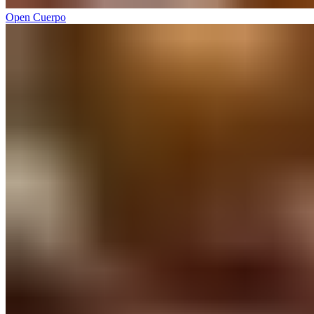
Open Cuerpo​​​​‌ ‍ ​‍​‍‌‍ ‌ ​‍‌‍‍‌‌‍‌ ‌‍‍‌‌‍ ‍​‍​‍​ ‍‍​‍​‍‌ ​ ‌‍​‌‌‍ ‍‌‍‍‌‌ ‌​‌ ‍‌​‍ ‍‌‍‍‌‌‍ ​‍​‍​‍ ​​‍​‍‌‍‍​‌ ​‍‌‍‌‌‌‍‌‍​‍​‍​ ‍‍​‍​‍‌‍‍​‌ ‌​‌ ‌​‌ ​​‌ ​ ​ ‍‍​‍ ​‍ ‌‍ ​​‍ ‌‌‍​‌‌‍ ‍‌‍‌​​‍ ‌‌ ​‍​‍ ‌‌‍‍​‌‍ ‌ ‌​‌‍‌‌‌‍ ​‌ ​ ​‍ ‌‌ ​ ‌ ‌​‌ ‌‌‌‍‌​‌‍‍‌‌‍ ​‍ ‍‌ ‌‍‌‍‌‌‌ ​‍‌‍​ ‌‍‌‌‌‍ ​​‍ ‍‌‍​‌‌ ​​‌ ​​​‍ ‌‍‍‌‌‍ ‍‌ ‌​‌‍‌‌‌‍ ‍‌ ‌​​‍ ‌‍‌‌‌‍‌​‌‍‍‌‌ ‌​​‍ ‌‍ ‌‌‍ ‌‍‌​‌‍‌‌​ ‌‌ ​​‌ ​‍‌‍‌‌‌ ​ ‌‍‌‌‌‍ ‍‌ ‌​‌‍​‌‌ ‌​‌‍‍‌‌‍ ‌‍ ‍​ ‍ ‌‍‍‌‌‍‌​​ ‌​ ‌ ‌‍​‌​ ‍​​ ​‍‌‍‌‌​ ​​‌‍‌​‌‍​‍​‍ ‌‌‍‌‍​ ​​‌‍‌​‌‍‌‌​‍ ‌​ ‌​​ ​‌​ ‌‌‌‍‌​​‍ ‌​ ‍‌​ ​ ‌‍​‌‌‍​‌​‍ ‌‌‍​‍‌‍​‌​ ​‍​ ‌ ​ ‌ ​ ​‍‌‍​‌​ ​​‌‍‌‌​ ​‍‌‍‌​​ ‍​​ ‍ ‌ ‌​‌ ‍‌‌ ​​‌‍‌‌​ ‌‌‍‍​‌‍ ‌ ‌​‌‍‌‌‌‍ ​‌‌​ ‌‍‍‌‌ ‌​‌‍‌‌‌‌​​‌‍​‌‌‍‌ ‌‍‌‌​ ‍ ‌ ​​‌‍​‌‌ ‌​‌‍‍​​ ‌‌ ​​‌‍​‌‌‍‌ ‌‍‌‌‌​​‍‌ ‌‌‌‍‍‌‌‍ ​‌‍‌​‌‍‌‌‌ ​‍​‍‌‌​ ‌‌‌​​‍‌‌ ‌‍‍ ‌‍‌‌‌ ‍‌​‍‌‌​ ​ ‌​‌​​‍‌‌​ ​ ‌​‌​​‍‌‌​ ​‍​ ​‍​ ​‍​ ‌​​ ‍​‌‍​‌‌‍​ ​ ​ ‌‍‌‌​ ​‌​ ‌‌‌‍​ ​ ‍​‌‍‌‌​‍‌‌​ ​‍​ ​‍​‍‌‌​ ‌‌‌​‌​​‍ ‍‌‍​ ‌‍ ‌‍ ‍‌ ‌​‌‍‌‌‌‍ ‍‌ ‌​​‍‌‌​ ‌‌‌​​‍‌‌ ‌‍‍ ‌‍‌‌‌ ‍‌​‍‌‌​ ​ ‌​‌​​‍‌‌​ ​ ‌​‌​​‍‌‌​ ​‍​ ​‍‌‍‌‍‌‍‌​‌‍‌‌​ ‌‍​ ​‍‌‍‌​​ ​‌​ ​‍‌‍‌‍‌‍‌‌​ ‍​‌‍‌‌​‍‌‌​ ​‍​ ​‍​‍‌‌​ ‌‌‌​‌​​‍ ‍‌ ‌​‌‍‍‌‌ ‌​‌‍ ​‌‍‌‌​ ‌‍​‍‌‍​‌‌ ​ ‌‍‌‌‌‌‌‌‌ ​‍‌‍ ​​ ‌‌‍‍​‌ ‌​‌ ‌​‌ ​​‌ ​ ​‍‌‌​ ​ ‌​​‌​‍‌‌​ ​‍‌​‌‍​‍‌‌​ ​‍‌​‌‍‌‍ ​​‍ ‌‌‍​‌‌‍ ‍‌‍‌​​‍ ‌‌ ​‍​‍ ‌‌‍‍​‌‍ ‌ ‌​‌‍‌‌‌‍ ​‌ ​ ​‍ ‌‌ ​ ‌ ‌​‌ ‌‌‌‍‌​‌‍‍‌‌‍ ​‍ ‍‌ ‌‍‌‍‌‌‌ ​‍‌‍​ ‌‍‌‌‌‍ ​​‍ ‍‌‍​‌‌ ​​‌ ​​​‍‌‍‌‍‍‌‌‍‌​​ ‌​ ‌ ‌‍​‌​ ‍​​ ​‍‌‍‌‌​ ​​‌‍‌​‌‍​‍​‍ ‌‌‍‌‍​ ​​‌‍‌​‌‍‌‌​‍ ‌​ ‌​​ ​‌​ ‌‌‌‍‌​​‍ ‌​ ‍‌​ ​ ‌‍​‌‌‍​‌​‍ ‌‌‍​‍‌‍​‌​ ​‍​ ‌ ​ ‌ ​ ​‍‌‍​‌​ ​​‌‍‌‌​ ​‍‌‍‌​​ ‍​​‍‌‍‌ ‌​‌ ‍‌‌ ​​‌‍‌‌​ ‌‌‍‍​‌‍ ‌ ‌​‌‍‌‌‌‍ ​‌‌​ ‌‍‍‌‌ ‌​‌‍‌‌‌‌​​‌‍​‌‌‍‌ ‌‍‌‌​‍‌‍‌ ​​‌‍​‌‌ ‌​‌‍‍​​ ‌‌ ​​‌‍​‌‌‍‌ ‌‍‌‌‌​​‍‌ ‌‌‌‍‍‌‌‍ ​‌‍‌​‌‍‌‌‌ ​‍​‍‌‌​ ‌‌‌​​‍‌‌ ‌‍‍ ‌‍‌‌‌ ‍‌​‍‌‌​ ​ ‌​‌​​‍‌‌​ ​ ‌​‌​​‍‌‌​ ​‍​ ​‍​ ​‍​ ‌​​ ‍​‌‍​‌‌‍​ ​ ​ ‌‍‌‌​ ​‌​ ‌‌‌‍​ ​ ‍​‌‍‌‌​‍‌‌​ ​‍​ ​‍​‍‌‌​ ‌‌‌​‌​​‍ ‍‌‍​ ‌‍ ‌‍ ‍‌ ‌​‌‍‌‌‌‍ ‍‌ ‌​​‍‌‌​ ‌‌‌​​‍‌‌ ‌‍‍ ‌‍‌‌‌ ‍‌​‍‌‌​ ​ ‌​‌​​‍‌‌​ ​ ‌​‌​​‍‌‌​ ​‍​ ​‍‌‍‌‍‌‍‌​‌‍‌‌​ ‌‍​ ​‍‌‍‌​​ ​‌​ ​‍‌‍‌‍‌‍‌‌​ ‍​‌‍‌‌​‍‌‌​ ​‍​ ​‍​‍‌‌​ ‌‌‌​‌​​‍ ‍‌ ‌​‌‍‍‌‌ ‌​‌‍ ​‌‍‌‌​‍‌‍‌ ​​‌‍‌‌‌ ​‍‌ ​ ‌ ​​‌‍‌‌‌‍​ ‌ ‌​‌‍‍‌‌ ‌‍‌‍‌‌​ ‌‌ ​​‌ ‌‌‌‍​‍‌‍ ​‌‍‍‌‌ ​ ‌‍‍​‌‍‌‌‌‍‌​​‍​‍‌ ‌