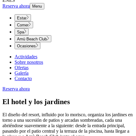
EN
ES
Reserva ahora
Menu
Estar
Comer
Spa
Amù Beach Club
Ocasiones
Actividades
Sobre nosotros
Ofertas
Galería
Contacto
Reserva ahora
El hotel y los jardines​​​​‌ ‍ ​‍​‍‌‍ ‌ ​‍‌‍‍‌‌‍‌ ‌‍‍‌‌‍ ‍​‍​‍​ ‍‍​‍​‍‌ ​ ‌‍​‌‌‍ ‍‌‍‍‌‌ ‌​‌ ‍‌​‍ ‍‌‍‍‌‌‍ ​‍​‍​‍ ​​‍​‍‌‍‍​‌ ​‍‌‍‌‌‌‍‌‍​‍​‍​ ‍‍​‍​‍‌‍‍​‌ ‌​‌ ‌​‌ ​​‌ ​ ​ ‍‍​‍ ​‍ ‌‍ ​​‍ ‌‌‍​‌‌‍ ‍‌‍‌​​‍ ‌‌ ​‍​‍ ‌‌‍‍​‌‍ ‌ ‌​‌‍‌‌‌‍ ​‌ ​ ​‍ ‌‌ ​ ‌ ‌​‌ ‌‌‌‍‌​‌‍‍‌‌‍ ​‍ ‍‌ ‌‍‌‍‌‌‌ ​‍‌‍​ ‌‍‌‌‌‍ ​​‍ ‍‌‍​‌‌ ​​‌ ​​​‍ ‌‍‍‌‌‍ ‍‌ ‌​‌‍‌‌‌‍ ‍‌ ‌​​‍ ‌‍‌‌‌‍‌​‌‍‍‌‌ ‌​​‍ ‌‍ ‌‌‍ ‌‍‌​‌‍‌‌​ ‌‌ ​​‌ ​‍‌‍‌‌‌ ​ ‌‍‌‌‌‍ ‍‌ ‌​‌‍​‌‌ ‌​‌‍‍‌‌‍ ‌‍ ‍​ ‍ ‌‍‍‌‌‍‌​​ ‌​ ‌‍‌‍‌​​ ​‌‌‍‌‌​ ​ ​ ‌ ‌‍‌​​ ​‌​‍ ‌​ ​‌‌‍‌​​ ​​‌‍‌‌​‍ ‌​ ‌​‌‍‌‍‌‍‌‍‌‍​‍​‍ ‌‌‍​‌​ ​ ​ ​‍​ ​‌​‍ ‌‌‍​‌​ ​‍​ ‌‍‌‍​ ​ ‌ ​ ​ ​ ‍‌​ ‌​​ ‌‌​ ‌‍‌‍​‍​ ​​​ ‍ ‌ ‌​‌ ‍‌‌ ​​‌‍‌‌​ ‌‌‍‍​‌‍ ‌ ‌​‌‍‌‌‌‍ ​‌‌​ ‌‍‍‌‌ ‌​‌‍‌‌‌‌​​‌‍​‌‌‍‌ ‌‍‌‌​ ‍ ‌ ​​‌‍​‌‌ ‌​‌‍‍​​ ‌‌ ​​‌‍​‌‌‍‌ ‌‍‌‌‌​​‍‌ ‌‌‌‍‍‌‌‍ ​‌‍‌​‌‍‌‌‌ ​‍​‍‌‌​ ‌‌‌​​‍‌‌ ‌‍‍ ‌‍‌‌‌ ‍‌​‍‌‌​ ​ ‌​‌​​‍‌‌​ ​ ‌​‌​​‍‌‌​ ​‍​ ​‍​ ​‌‌‍​‌​ ​ ​ ‌‍‌‍​‌​ ‌​​ ​ ​ ​‍​ ​ ​ ‍‌​ ‍‌​ ​‌​‍‌‌​ ​‍​ ​‍​‍‌‌​ ‌‌‌​‌​​‍ ‍‌‍‍​‌‍‌‌‌‍​‌‌‍‌​‌‍‍‌‌‍ ‍‌‍‌ ​ ‌‍​‍‌‍​‌‌ ​ ‌‍‌‌‌‌‌‌‌ ​‍‌‍ ​​ ‌‌‍‍​‌ ‌​‌ ‌​‌ ​​‌ ​ ​‍‌‌​ ​ ‌​​‌​‍‌‌​ ​‍‌​‌‍​‍‌‌​ ​‍‌​‌‍‌‍ ​​‍ ‌‌‍​‌‌‍ ‍‌‍‌​​‍ ‌‌ ​‍​‍ ‌‌‍‍​‌‍ ‌ ‌​‌‍‌‌‌‍ ​‌ ​ ​‍ ‌‌ ​ ‌ ‌​‌ ‌‌‌‍‌​‌‍‍‌‌‍ ​‍ ‍‌ ‌‍‌‍‌‌‌ ​‍‌‍​ ‌‍‌‌‌‍ ​​‍ ‍‌‍​‌‌ ​​‌ ​​​‍‌‍‌‍‍‌‌‍‌​​ ‌​ ‌‍‌‍‌​​ ​‌‌‍‌‌​ ​ ​ ‌ ‌‍‌​​ ​‌​‍ ‌​ ​‌‌‍‌​​ ​​‌‍‌‌​‍ ‌​ ‌​‌‍‌‍‌‍‌‍‌‍​‍​‍ ‌‌‍​‌​ ​ ​ ​‍​ ​‌​‍ ‌‌‍​‌​ ​‍​ ‌‍‌‍​ ​ ‌ ​ ​ ​ ‍‌​ ‌​​ ‌‌​ ‌‍‌‍​‍​ ​​​‍‌‍‌ ‌​‌ ‍‌‌ ​​‌‍‌‌​ ‌‌‍‍​‌‍ ‌ ‌​‌‍‌‌‌‍ ​‌‌​ ‌‍‍‌‌ ‌​‌‍‌‌‌‌​​‌‍​‌‌‍‌ ‌‍‌‌​‍‌‍‌ ​​‌‍​‌‌ ‌​‌‍‍​​ ‌‌ ​​‌‍​‌‌‍‌ ‌‍‌‌‌​​‍‌ ‌‌‌‍‍‌‌‍ ​‌‍‌​‌‍‌‌‌ ​‍​‍‌‌​ ‌‌‌​​‍‌‌ ‌‍‍ ‌‍‌‌‌ ‍‌​‍‌‌​ ​ ‌​‌​​‍‌‌​ ​ ‌​‌​​‍‌‌​ ​‍​ ​‍​ ​‌‌‍​‌​ ​ ​ ‌‍‌‍​‌​ ‌​​ ​ ​ ​‍​ ​ ​ ‍‌​ ‍‌​ ​‌​‍‌‌​ ​‍​ ​‍​‍‌‌​ ‌‌‌​‌​​‍ ‍‌‍‍​‌‍‌‌‌‍​‌‌‍‌​‌‍‍‌‌‍ ‍‌‍‌ ​‍‌‍‌ ​​‌‍‌‌‌ ​‍‌ ​ ‌ ​​‌‍‌‌‌‍​ ‌ ‌​‌‍‍‌‌ ‌‍‌‍‌‌​ ‌‌ ​​‌ ‌‌‌‍​‍‌‍ ​‌‍‍‌‌ ​ ‌‍‍​‌‍‌‌‌‍‌​​‍​‍‌ ‌
El diseño del resort, influido por lo morisco, organiza los jardines en
torno a una sucesión de patios y arcadas sombreadas, cada una
abriéndose suavemente a la siguiente: desde la entrada principal,
pasando por el patio central y la terraza de la piscina, hasta llegar a