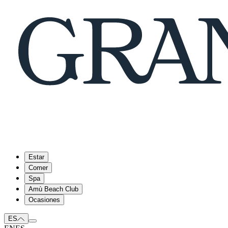
Estar
Comer
Spa
Amù Beach Club
Ocasiones
ES