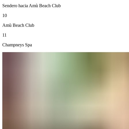
Sendero hacia Amù Beach Club​​​​‌ ‍ ​‍​‍‌‍ ‌ ​‍‌‍‍‌‌‍‌ ‌‍‍‌‌‍ ‍​‍​‍​ ‍‍​‍​‍‌ ​ ‌‍​‌‌‍ ‍‌‍‍‌‌ ‌​‌ ‍‌​‍ ‍‌‍‍‌‌‍ ​‍​‍​‍ ​​‍​‍‌‍‍​‌ ​‍‌‍‌‌‌‍‌‍​‍​‍​ ‍‍​‍​‍‌‍‍​‌ ‌​‌ ‌​‌ ​​‌ ​ ​ ‍‍​‍ ​‍ ‌‍ ​​‍ ‌‌‍​‌‌‍ ‍‌‍‌​​‍ ‌‌ ​‍​‍ ‌‌‍‍​‌‍ ‌ ‌​‌‍‌‌‌‍ ​‌ ​ ​‍ ‌‌ ​ ‌ ‌​‌ ‌‌‌‍‌​‌‍‍‌‌‍ ​‍ ‍‌ ‌‍‌‍‌‌‌ ​‍‌‍​ ‌‍‌‌‌‍ ​​‍ ‍‌‍​‌‌ ​​‌ ​​​‍ ‌‍‍‌‌‍ ‍‌ ‌​‌‍‌‌‌‍ ‍‌ ‌​​‍ ‌‍‌‌‌‍‌​‌‍‍‌‌ ‌​​‍ ‌‍ ‌‌‍ ‌‍‌​‌‍‌‌​ ‌‌ ​​‌ ​‍‌‍‌‌‌ ​ ‌‍‌‌‌‍ ‍‌ ‌​‌‍​‌‌ ‌​‌‍‍‌‌‍ ‌‍ ‍​ ‍ ‌‍‍‌‌‍‌​​ ‌​ ‌‍‌‍‌​​ ​‌‌‍‌‌​ ​ ​ ‌ ‌‍‌​​ ​‌​‍ ‌​ ​‌‌‍‌​​ ​​‌‍‌‌​‍ ‌​ ‌​‌‍‌‍‌‍‌‍‌‍​‍​‍ ‌‌‍​‌​ ​ ​ ​‍​ ​‌​‍ ‌‌‍​‌​ ​‍​ ‌‍‌‍​ ​ ‌ ​ ​ ​ ‍‌​ ‌​​ ‌‌​ ‌‍‌‍​‍​ ​​​ ‍ ‌ ‌​‌ ‍‌‌ ​​‌‍‌‌​ ‌‌‍‍​‌‍ ‌ ‌​‌‍‌‌‌‍ ​‌‌​ ‌‍‍‌‌ ‌​‌‍‌‌‌‌​​‌‍​‌‌‍‌ ‌‍‌‌​ ‍ ‌ ​​‌‍​‌‌ ‌​‌‍‍​​ ‌‌ ​​‌‍​‌‌‍‌ ‌‍‌‌‌​​‍‌ ‌‌‌‍‍‌‌‍ ​‌‍‌​‌‍‌‌‌ ​‍​‍‌‌​ ‌‌‌​​‍‌‌ ‌‍‍ ‌‍‌‌‌ ‍‌​‍‌‌​ ​ ‌​‌​​‍‌‌​ ​ ‌​‌​​‍‌‌​ ​‍​ ​‍‌‍‌‌​ ‍​​ ‌‌​ ‌‌‌‍​ ​ ​‍‌‍​ ‌‍​‌​ ‌‍​ ​​​ ​ ​ ‌‌​‍‌‌​ ​‍​ ​‍​‍‌‌​ ‌‌‌​‌​​‍ ‍‌ ​​‌‍ ‌‍‍‌‌‍ ‍‌ ‌​‌ ​ ‌​ ‌‍‌‍‌​‍‌‌‍ ‍‌ ‌​‌‍‌‌‌ ​‍‌‍‌‌‌ ​ ‌ ‌​‌ ​ ​‍‌‌​ ‌‌‌​​‍‌‌ ‌‍‍ ‌‍‌‌‌ ‍‌​‍‌‌​ ​ ‌​‌​​‍‌‌​ ​ ‌​‌​​‍‌‌​ ​‍​ ​‍​ ​‌‌‍‌​​ ‌​​ ​ ​ ​‌‌‍‌‍​ ​‍​ ‍‌‌‍​‍​ ​‌‌‍​ ​ ‍‌​‍‌‌​ ​‍​ ​‍​‍‌‌​ ‌‌‌​‌​​‍ ‍‌‍‌​‌‍‌‌‌ ‌​‌‍​‌‌‍‍‌‌‍ ​​ ‌‍​‍‌‍​‌‌ ​ ‌‍‌‌‌‌‌‌‌ ​‍‌‍ ​​ ‌‌‍‍​‌ ‌​‌ ‌​‌ ​​‌ ​ ​‍‌‌​ ​ ‌​​‌​‍‌‌​ ​‍‌​‌‍​‍‌‌​ ​‍‌​‌‍‌‍ ​​‍ ‌‌‍​‌‌‍ ‍‌‍‌​​‍ ‌‌ ​‍​‍ ‌‌‍‍​‌‍ ‌ ‌​‌‍‌‌‌‍ ​‌ ​ ​‍ ‌‌ ​ ‌ ‌​‌ ‌‌‌‍‌​‌‍‍‌‌‍ ​‍ ‍‌ ‌‍‌‍‌‌‌ ​‍‌‍​ ‌‍‌‌‌‍ ​​‍ ‍‌‍​‌‌ ​​‌ ​​​‍‌‍‌‍‍‌‌‍‌​​ ‌​ ‌‍‌‍‌​​ ​‌‌‍‌‌​ ​ ​ ‌ ‌‍‌​​ ​‌​‍ ‌​ ​‌‌‍‌​​ ​​‌‍‌‌​‍ ‌​ ‌​‌‍‌‍‌‍‌‍‌‍​‍​‍ ‌‌‍​‌​ ​ ​ ​‍​ ​‌​‍ ‌‌‍​‌​ ​‍​ ‌‍‌‍​ ​ ‌ ​ ​ ​ ‍‌​ ‌​​ ‌‌​ ‌‍‌‍​‍​ ​​​‍‌‍‌ ‌​‌ ‍‌‌ ​​‌‍‌‌​ ‌‌‍‍​‌‍ ‌ ‌​‌‍‌‌‌‍ ​‌‌​ ‌‍‍‌‌ ‌​‌‍‌‌‌‌​​‌‍​‌‌‍‌ ‌‍‌‌​‍‌‍‌ ​​‌‍​‌‌ ‌​‌‍‍​​ ‌‌ ​​‌‍​‌‌‍‌ ‌‍‌‌‌​​‍‌ ‌‌‌‍‍‌‌‍ ​‌‍‌​‌‍‌‌‌ ​‍​‍‌‌​ ‌‌‌​​‍‌‌ ‌‍‍ ‌‍‌‌‌ ‍‌​‍‌‌​ ​ ‌​‌​​‍‌‌​ ​ ‌​‌​​‍‌‌​ ​‍​ ​‍‌‍‌‌​ ‍​​ ‌‌​ ‌‌‌‍​ ​ ​‍‌‍​ ‌‍​‌​ ‌‍​ ​​​ ​ ​ ‌‌​‍‌‌​ ​‍​ ​‍​‍‌‌​ ‌‌‌​‌​​‍ ‍‌ ​​‌‍ ‌‍‍‌‌‍ ‍‌ ‌​‌ ​ ‌​ ‌‍‌‍‌​‍‌‌‍ ‍‌ ‌​‌‍‌‌‌ ​‍‌‍‌‌‌ ​ ‌ ‌​‌ ​ ​‍‌‌​ ‌‌‌​​‍‌‌ ‌‍‍ ‌‍‌‌‌ ‍‌​‍‌‌​ ​ ‌​‌​​‍‌‌​ ​ ‌​‌​​‍‌‌​ ​‍​ ​‍​ ​‌‌‍‌​​ ‌​​ ​ ​ ​‌‌‍‌‍​ ​‍​ ‍‌‌‍​‍​ ​‌‌‍​ ​ ‍‌​‍‌‌​ ​‍​ ​‍​‍‌‌​ ‌‌‌​‌​​‍ ‍‌‍‌​‌‍‌‌‌ ‌​‌‍​‌‌‍‍‌‌‍ ​​‍‌‍‌ ​​‌‍‌‌‌ ​‍‌ ​ ‌ ​​‌‍‌‌‌‍​ ‌ ‌​‌‍‍‌‌ ‌‍‌‍‌‌​ ‌‌ ​​‌ ‌‌‌‍​‍‌‍ ​‌‍‍‌‌ ​ ‌‍‍​‌‍‌‌‌‍‌​​‍​‍‌ ‌
10
Amù Beach Club​​​​‌ ‍ ​‍​‍‌‍ ‌ ​‍‌‍‍‌‌‍‌ ‌‍‍‌‌‍ ‍​‍​‍​ ‍‍​‍​‍‌ ​ ‌‍​‌‌‍ ‍‌‍‍‌‌ ‌​‌ ‍‌​‍ ‍‌‍‍‌‌‍ ​‍​‍​‍ ​​‍​‍‌‍‍​‌ ​‍‌‍‌‌‌‍‌‍​‍​‍​ ‍‍​‍​‍‌‍‍​‌ ‌​‌ ‌​‌ ​​‌ ​ ​ ‍‍​‍ ​‍ ‌‍ ​​‍ ‌‌‍​‌‌‍ ‍‌‍‌​​‍ ‌‌ ​‍​‍ ‌‌‍‍​‌‍ ‌ ‌​‌‍‌‌‌‍ ​‌ ​ ​‍ ‌‌ ​ ‌ ‌​‌ ‌‌‌‍‌​‌‍‍‌‌‍ ​‍ ‍‌ ‌‍‌‍‌‌‌ ​‍‌‍​ ‌‍‌‌‌‍ ​​‍ ‍‌‍​‌‌ ​​‌ ​​​‍ ‌‍‍‌‌‍ ‍‌ ‌​‌‍‌‌‌‍ ‍‌ ‌​​‍ ‌‍‌‌‌‍‌​‌‍‍‌‌ ‌​​‍ ‌‍ ‌‌‍ ‌‍‌​‌‍‌‌​ ‌‌ ​​‌ ​‍‌‍‌‌‌ ​ ‌‍‌‌‌‍ ‍‌ ‌​‌‍​‌‌ ‌​‌‍‍‌‌‍ ‌‍ ‍​ ‍ ‌‍‍‌‌‍‌​​ ‌​ ‌‍‌‍‌​​ ​‌‌‍‌‌​ ​ ​ ‌ ‌‍‌​​ ​‌​‍ ‌​ ​‌‌‍‌​​ ​​‌‍‌‌​‍ ‌​ ‌​‌‍‌‍‌‍‌‍‌‍​‍​‍ ‌‌‍​‌​ ​ ​ ​‍​ ​‌​‍ ‌‌‍​‌​ ​‍​ ‌‍‌‍​ ​ ‌ ​ ​ ​ ‍‌​ ‌​​ ‌‌​ ‌‍‌‍​‍​ ​​​ ‍ ‌ ‌​‌ ‍‌‌ ​​‌‍‌‌​ ‌‌‍‍​‌‍ ‌ ‌​‌‍‌‌‌‍ ​‌‌​ ‌‍‍‌‌ ‌​‌‍‌‌‌‌​​‌‍​‌‌‍‌ ‌‍‌‌​ ‍ ‌ ​​‌‍​‌‌ ‌​‌‍‍​​ ‌‌ ​​‌‍​‌‌‍‌ ‌‍‌‌‌​​‍‌ ‌‌‌‍‍‌‌‍ ​‌‍‌​‌‍‌‌‌ ​‍​‍‌‌​ ‌‌‌​​‍‌‌ ‌‍‍ ‌‍‌‌‌ ‍‌​‍‌‌​ ​ ‌​‌​​‍‌‌​ ​ ‌​‌​​‍‌‌​ ​‍​ ​‍‌‍‌‌​ ‍​​ ‌‌​ ‌‌‌‍​ ​ ​‍‌‍​ ‌‍​‌​ ‌‍​ ​​​ ​ ​ ‌‌​‍‌‌​ ​‍​ ​‍​‍‌‌​ ‌‌‌​‌​​‍ ‍‌ ​​‌‍ ‌‍‍‌‌‍ ‍‌ ‌​‌ ​ ‌​ ‌‍‌‍‌​‍‌‌‍ ‍‌ ‌​‌‍‌‌‌ ​‍‌‍‌‌‌ ​ ‌ ‌​‌ ​ ​‍‌‌​ ‌‌‌​​‍‌‌ ‌‍‍ ‌‍‌‌‌ ‍‌​‍‌‌​ ​ ‌​‌​​‍‌‌​ ​ ‌​‌​​‍‌‌​ ​‍​ ​‍​ ​​‌‍‌‍‌‍​‍​ ‌​‌‍‌​‌‍‌‌‌‍​‌‌‍​ ​ ​‍​ ‌ ‌‍‌‌‌‍‌‌​‍‌‌​ ​‍​ ​‍​‍‌‌​ ‌‌‌​‌​​‍ ‍‌‍‌​‌‍‌‌‌ ‌​‌‍​‌‌‍‍‌‌‍ ​​ ‌‍​‍‌‍​‌‌ ​ ‌‍‌‌‌‌‌‌‌ ​‍‌‍ ​​ ‌‌‍‍​‌ ‌​‌ ‌​‌ ​​‌ ​ ​‍‌‌​ ​ ‌​​‌​‍‌‌​ ​‍‌​‌‍​‍‌‌​ ​‍‌​‌‍‌‍ ​​‍ ‌‌‍​‌‌‍ ‍‌‍‌​​‍ ‌‌ ​‍​‍ ‌‌‍‍​‌‍ ‌ ‌​‌‍‌‌‌‍ ​‌ ​ ​‍ ‌‌ ​ ‌ ‌​‌ ‌‌‌‍‌​‌‍‍‌‌‍ ​‍ ‍‌ ‌‍‌‍‌‌‌ ​‍‌‍​ ‌‍‌‌‌‍ ​​‍ ‍‌‍​‌‌ ​​‌ ​​​‍‌‍‌‍‍‌‌‍‌​​ ‌​ ‌‍‌‍‌​​ ​‌‌‍‌‌​ ​ ​ ‌ ‌‍‌​​ ​‌​‍ ‌​ ​‌‌‍‌​​ ​​‌‍‌‌​‍ ‌​ ‌​‌‍‌‍‌‍‌‍‌‍​‍​‍ ‌‌‍​‌​ ​ ​ ​‍​ ​‌​‍ ‌‌‍​‌​ ​‍​ ‌‍‌‍​ ​ ‌ ​ ​ ​ ‍‌​ ‌​​ ‌‌​ ‌‍‌‍​‍​ ​​​‍‌‍‌ ‌​‌ ‍‌‌ ​​‌‍‌‌​ ‌‌‍‍​‌‍ ‌ ‌​‌‍‌‌‌‍ ​‌‌​ ‌‍‍‌‌ ‌​‌‍‌‌‌‌​​‌‍​‌‌‍‌ ‌‍‌‌​‍‌‍‌ ​​‌‍​‌‌ ‌​‌‍‍​​ ‌‌ ​​‌‍​‌‌‍‌ ‌‍‌‌‌​​‍‌ ‌‌‌‍‍‌‌‍ ​‌‍‌​‌‍‌‌‌ ​‍​‍‌‌​ ‌‌‌​​‍‌‌ ‌‍‍ ‌‍‌‌‌ ‍‌​‍‌‌​ ​ ‌​‌​​‍‌‌​ ​ ‌​‌​​‍‌‌​ ​‍​ ​‍‌‍‌‌​ ‍​​ ‌‌​ ‌‌‌‍​ ​ ​‍‌‍​ ‌‍​‌​ ‌‍​ ​​​ ​ ​ ‌‌​‍‌‌​ ​‍​ ​‍​‍‌‌​ ‌‌‌​‌​​‍ ‍‌ ​​‌‍ ‌‍‍‌‌‍ ‍‌ ‌​‌ ​ ‌​ ‌‍‌‍‌​‍‌‌‍ ‍‌ ‌​‌‍‌‌‌ ​‍‌‍‌‌‌ ​ ‌ ‌​‌ ​ ​‍‌‌​ ‌‌‌​​‍‌‌ ‌‍‍ ‌‍‌‌‌ ‍‌​‍‌‌​ ​ ‌​‌​​‍‌‌​ ​ ‌​‌​​‍‌‌​ ​‍​ ​‍​ ​​‌‍‌‍‌‍​‍​ ‌​‌‍‌​‌‍‌‌‌‍​‌‌‍​ ​ ​‍​ ‌ ‌‍‌‌‌‍‌‌​‍‌‌​ ​‍​ ​‍​‍‌‌​ ‌‌‌​‌​​‍ ‍‌‍‌​‌‍‌‌‌ ‌​‌‍​‌‌‍‍‌‌‍ ​​‍‌‍‌ ​​‌‍‌‌‌ ​‍‌ ​ ‌ ​​‌‍‌‌‌‍​ ‌ ‌​‌‍‍‌‌ ‌‍‌‍‌‌​ ‌‌ ​​‌ ‌‌‌‍​‍‌‍ ​‌‍‍‌‌ ​ ‌‍‍​‌‍‌‌‌‍‌​​‍​‍‌ ‌
11
Champneys Spa​​​​‌ ‍ ​‍​‍‌‍ ‌ ​‍‌‍‍‌‌‍‌ ‌‍‍‌‌‍ ‍​‍​‍​ ‍‍​‍​‍‌ ​ ‌‍​‌‌‍ ‍‌‍‍‌‌ ‌​‌ ‍‌​‍ ‍‌‍‍‌‌‍ ​‍​‍​‍ ​​‍​‍‌‍‍​‌ ​‍‌‍‌‌‌‍‌‍​‍​‍​ ‍‍​‍​‍‌‍‍​‌ ‌​‌ ‌​‌ ​​‌ ​ ​ ‍‍​‍ ​‍ ‌‍ ​​‍ ‌‌‍​‌‌‍ ‍‌‍‌​​‍ ‌‌ ​‍​‍ ‌‌‍‍​‌‍ ‌ ‌​‌‍‌‌‌‍ ​‌ ​ ​‍ ‌‌ ​ ‌ ‌​‌ ‌‌‌‍‌​‌‍‍‌‌‍ ​‍ ‍‌ ‌‍‌‍‌‌‌ ​‍‌‍​ ‌‍‌‌‌‍ ​​‍ ‍‌‍​‌‌ ​​‌ ​​​‍ ‌‍‍‌‌‍ ‍‌ ‌​‌‍‌‌‌‍ ‍‌ ‌​​‍ ‌‍‌‌‌‍‌​‌‍‍‌‌ ‌​​‍ ‌‍ ‌‌‍ ‌‍‌​‌‍‌‌​ ‌‌ ​​‌ ​‍‌‍‌‌‌ ​ ‌‍‌‌‌‍ ‍‌ ‌​‌‍​‌‌ ‌​‌‍‍‌‌‍ ‌‍ ‍​ ‍ ‌‍‍‌‌‍‌​​ ‌​ ‌‍‌‍‌​​ ​‌‌‍‌‌​ ​ ​ ‌ ‌‍‌​​ ​‌​‍ ‌​ ​‌‌‍‌​​ ​​‌‍‌‌​‍ ‌​ ‌​‌‍‌‍‌‍‌‍‌‍​‍​‍ ‌‌‍​‌​ ​ ​ ​‍​ ​‌​‍ ‌‌‍​‌​ ​‍​ ‌‍‌‍​ ​ ‌ ​ ​ ​ ‍‌​ ‌​​ ‌‌​ ‌‍‌‍​‍​ ​​​ ‍ ‌ ‌​‌ ‍‌‌ ​​‌‍‌‌​ ‌‌‍‍​‌‍ ‌ ‌​‌‍‌‌‌‍ ​‌‌​ ‌‍‍‌‌ ‌​‌‍‌‌‌‌​​‌‍​‌‌‍‌ ‌‍‌‌​ ‍ ‌ ​​‌‍​‌‌ ‌​‌‍‍​​ ‌‌ ​​‌‍​‌‌‍‌ ‌‍‌‌‌​​‍‌ ‌‌‌‍‍‌‌‍ ​‌‍‌​‌‍‌‌‌ ​‍​‍‌‌​ ‌‌‌​​‍‌‌ ‌‍‍ ‌‍‌‌‌ ‍‌​‍‌‌​ ​ ‌​‌​​‍‌‌​ ​ ‌​‌​​‍‌‌​ ​‍​ ​‍‌‍‌‌​ ‍​​ ‌‌​ ‌‌‌‍​ ​ ​‍‌‍​ ‌‍​‌​ ‌‍​ ​​​ ​ ​ ‌‌​‍‌‌​ ​‍​ ​‍​‍‌‌​ ‌‌‌​‌​​‍ ‍‌ ​​‌‍ ‌‍‍‌‌‍ ‍‌ ‌​‌ ​ ‌​ ‌‍‌‍‌​‍‌‌‍ ‍‌ ‌​‌‍‌‌‌ ​‍‌‍‌‌‌ ​ ‌ ‌​‌ ​ ​‍‌‌​ ‌‌‌​​‍‌‌ ‌‍‍ ‌‍‌‌‌ ‍‌​‍‌‌​ ​ ‌​‌​​‍‌‌​ ​ ‌​‌​​‍‌‌​ ​‍​ ​‍‌‍​ ‌‍‌‍‌‍‌‍​ ‌​‌‍‌​​ ‌​‌‍‌‌​ ‌ ‌‍‌‌​ ‌ ​ ​‌​ ​​​‍‌‌​ ​‍​ ​‍​‍‌‌​ ‌‌‌​‌​​‍ ‍‌‍‌​‌‍‌‌‌ ‌​‌‍​‌‌‍‍‌‌‍ ​​ ‌‍​‍‌‍​‌‌ ​ ‌‍‌‌‌‌‌‌‌ ​‍‌‍ ​​ ‌‌‍‍​‌ ‌​‌ ‌​‌ ​​‌ ​ ​‍‌‌​ ​ ‌​​‌​‍‌‌​ ​‍‌​‌‍​‍‌‌​ ​‍‌​‌‍‌‍ ​​‍ ‌‌‍​‌‌‍ ‍‌‍‌​​‍ ‌‌ ​‍​‍ ‌‌‍‍​‌‍ ‌ ‌​‌‍‌‌‌‍ ​‌ ​ ​‍ ‌‌ ​ ‌ ‌​‌ ‌‌‌‍‌​‌‍‍‌‌‍ ​‍ ‍‌ ‌‍‌‍‌‌‌ ​‍‌‍​ ‌‍‌‌‌‍ ​​‍ ‍‌‍​‌‌ ​​‌ ​​​‍‌‍‌‍‍‌‌‍‌​​ ‌​ ‌‍‌‍‌​​ ​‌‌‍‌‌​ ​ ​ ‌ ‌‍‌​​ ​‌​‍ ‌​ ​‌‌‍‌​​ ​​‌‍‌‌​‍ ‌​ ‌​‌‍‌‍‌‍‌‍‌‍​‍​‍ ‌‌‍​‌​ ​ ​ ​‍​ ​‌​‍ ‌‌‍​‌​ ​‍​ ‌‍‌‍​ ​ ‌ ​ ​ ​ ‍‌​ ‌​​ ‌‌​ ‌‍‌‍​‍​ ​​​‍‌‍‌ ‌​‌ ‍‌‌ ​​‌‍‌‌​ ‌‌‍‍​‌‍ ‌ ‌​‌‍‌‌‌‍ ​‌‌​ ‌‍‍‌‌ ‌​‌‍‌‌‌‌​​‌‍​‌‌‍‌ ‌‍‌‌​‍‌‍‌ ​​‌‍​‌‌ ‌​‌‍‍​​ ‌‌ ​​‌‍​‌‌‍‌ ‌‍‌‌‌​​‍‌ ‌‌‌‍‍‌‌‍ ​‌‍‌​‌‍‌‌‌ ​‍​‍‌‌​ ‌‌‌​​‍‌‌ ‌‍‍ ‌‍‌‌‌ ‍‌​‍‌‌​ ​ ‌​‌​​‍‌‌​ ​ ‌​‌​​‍‌‌​ ​‍​ ​‍‌‍‌‌​ ‍​​ ‌‌​ ‌‌‌‍​ ​ ​‍‌‍​ ‌‍​‌​ ‌‍​ ​​​ ​ ​ ‌‌​‍‌‌​ ​‍​ ​‍​‍‌‌​ ‌‌‌​‌​​‍ ‍‌ ​​‌‍ ‌‍‍‌‌‍ ‍‌ ‌​‌ ​ ‌​ ‌‍‌‍‌​‍‌‌‍ ‍‌ ‌​‌‍‌‌‌ ​‍‌‍‌‌‌ ​ ‌ ‌​‌ ​ ​‍‌‌​ ‌‌‌​​‍‌‌ ‌‍‍ ‌‍‌‌‌ ‍‌​‍‌‌​ ​ ‌​‌​​‍‌‌​ ​ ‌​‌​​‍‌‌​ ​‍​ ​‍‌‍​ ‌‍‌‍‌‍‌‍​ ‌​‌‍‌​​ ‌​‌‍‌‌​ ‌ ‌‍‌‌​ ‌ ​ ​‌​ ​​​‍‌‌​ ​‍​ ​‍​‍‌‌​ ‌‌‌​‌​​‍ ‍‌‍‌​‌‍‌‌‌ ‌​‌‍​‌‌‍‍‌‌‍ ​​‍‌‍‌ ​​‌‍‌‌‌ ​‍‌ ​ ‌ ​​‌‍‌‌‌‍​ ‌ ‌​‌‍‍‌‌ ‌‍‌‍‌‌​ ‌‌ ​​‌ ‌‌‌‍​‍‌‍ ​‌‍‍‌‌ ​ ‌‍‍​‌‍‌‌‌‍‌​​‍​‍‌ ‌