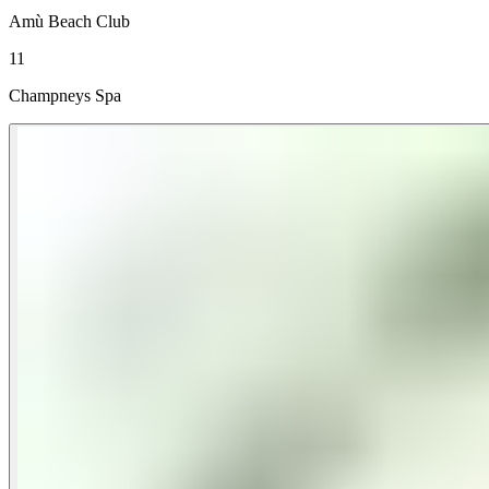
Amù Beach Club​​​​‌ ‍ ​‍​‍‌‍ ‌ ​‍‌‍‍‌‌‍‌ ‌‍‍‌‌‍ ‍​‍​‍​ ‍‍​‍​‍‌ ​ ‌‍​‌‌‍ ‍‌‍‍‌‌ ‌​‌ ‍‌​‍ ‍‌‍‍‌‌‍ ​‍​‍​‍ ​​‍​‍‌‍‍​‌ ​‍‌‍‌‌‌‍‌‍​‍​‍​ ‍‍​‍​‍‌‍‍​‌ ‌​‌ ‌​‌ ​​‌ ​ ​ ‍‍​‍ ​‍ ‌‍ ​​‍ ‌‌‍​‌‌‍ ‍‌‍‌​​‍ ‌‌ ​‍​‍ ‌‌‍‍​‌‍ ‌ ‌​‌‍‌‌‌‍ ​‌ ​ ​‍ ‌‌ ​ ‌ ‌​‌ ‌‌‌‍‌​‌‍‍‌‌‍ ​‍ ‍‌ ‌‍‌‍‌‌‌ ​‍‌‍​ ‌‍‌‌‌‍ ​​‍ ‍‌‍​‌‌ ​​‌ ​​​‍ ‌‍‍‌‌‍ ‍‌ ‌​‌‍‌‌‌‍ ‍‌ ‌​​‍ ‌‍‌‌‌‍‌​‌‍‍‌‌ ‌​​‍ ‌‍ ‌‌‍ ‌‍‌​‌‍‌‌​ ‌‌ ​​‌ ​‍‌‍‌‌‌ ​ ‌‍‌‌‌‍ ‍‌ ‌​‌‍​‌‌ ‌​‌‍‍‌‌‍ ‌‍ ‍​ ‍ ‌‍‍‌‌‍‌​​ ‌​ ‌‍‌‍‌​​ ​‌‌‍‌‌​ ​ ​ ‌ ‌‍‌​​ ​‌​‍ ‌​ ​‌‌‍‌​​ ​​‌‍‌‌​‍ ‌​ ‌​‌‍‌‍‌‍‌‍‌‍​‍​‍ ‌‌‍​‌​ ​ ​ ​‍​ ​‌​‍ ‌‌‍​‌​ ​‍​ ‌‍‌‍​ ​ ‌ ​ ​ ​ ‍‌​ ‌​​ ‌‌​ ‌‍‌‍​‍​ ​​​ ‍ ‌ ‌​‌ ‍‌‌ ​​‌‍‌‌​ ‌‌‍‍​‌‍ ‌ ‌​‌‍‌‌‌‍ ​‌‌​ ‌‍‍‌‌ ‌​‌‍‌‌‌‌​​‌‍​‌‌‍‌ ‌‍‌‌​ ‍ ‌ ​​‌‍​‌‌ ‌​‌‍‍​​ ‌‌ ​​‌‍​‌‌‍‌ ‌‍‌‌‌​​‍‌ ‌‌‌‍‍‌‌‍ ​‌‍‌​‌‍‌‌‌ ​‍​‍‌‌​ ‌‌‌​​‍‌‌ ‌‍‍ ‌‍‌‌‌ ‍‌​‍‌‌​ ​ ‌​‌​​‍‌‌​ ​ ‌​‌​​‍‌‌​ ​‍​ ​‍‌‍‌‌​ ‍​​ ‌‌​ ‌‌‌‍​ ​ ​‍‌‍​ ‌‍​‌​ ‌‍​ ​​​ ​ ​ ‌‌​‍‌‌​ ​‍​ ​‍​‍‌‌​ ‌‌‌​‌​​‍ ‍‌ ​​‌‍ ‌‍‍‌‌‍ ‍‌ ‌​‌ ​ ‌​ ‌‍‌‍‌​‍‌‌‍ ‍‌ ‌​‌‍‌‌‌ ​‍‌‍‌‌‌ ​ ‌ ‌​‌ ​ ​‍‌‌​ ‌‌‌​​‍‌‌ ‌‍‍ ‌‍‌‌‌ ‍‌​‍‌‌​ ​ ‌​‌​​‍‌‌​ ​ ‌​‌​​‍‌‌​ ​‍​ ​‍​ ​​‌‍‌‍‌‍​‍​ ‌​‌‍‌​‌‍‌‌‌‍​‌‌‍​ ​ ​‍​ ‌ ‌‍‌‌‌‍‌‌​‍‌‌​ ​‍​ ​‍​‍‌‌​ ‌‌‌​‌​​‍ ‍‌‍‌​‌‍‌‌‌ ‌​‌‍​‌‌‍‍‌‌‍ ​​ ‌‍​‍‌‍​‌‌ ​ ‌‍‌‌‌‌‌‌‌ ​‍‌‍ ​​ ‌‌‍‍​‌ ‌​‌ ‌​‌ ​​‌ ​ ​‍‌‌​ ​ ‌​​‌​‍‌‌​ ​‍‌​‌‍​‍‌‌​ ​‍‌​‌‍‌‍ ​​‍ ‌‌‍​‌‌‍ ‍‌‍‌​​‍ ‌‌ ​‍​‍ ‌‌‍‍​‌‍ ‌ ‌​‌‍‌‌‌‍ ​‌ ​ ​‍ ‌‌ ​ ‌ ‌​‌ ‌‌‌‍‌​‌‍‍‌‌‍ ​‍ ‍‌ ‌‍‌‍‌‌‌ ​‍‌‍​ ‌‍‌‌‌‍ ​​‍ ‍‌‍​‌‌ ​​‌ ​​​‍‌‍‌‍‍‌‌‍‌​​ ‌​ ‌‍‌‍‌​​ ​‌‌‍‌‌​ ​ ​ ‌ ‌‍‌​​ ​‌​‍ ‌​ ​‌‌‍‌​​ ​​‌‍‌‌​‍ ‌​ ‌​‌‍‌‍‌‍‌‍‌‍​‍​‍ ‌‌‍​‌​ ​ ​ ​‍​ ​‌​‍ ‌‌‍​‌​ ​‍​ ‌‍‌‍​ ​ ‌ ​ ​ ​ ‍‌​ ‌​​ ‌‌​ ‌‍‌‍​‍​ ​​​‍‌‍‌ ‌​‌ ‍‌‌ ​​‌‍‌‌​ ‌‌‍‍​‌‍ ‌ ‌​‌‍‌‌‌‍ ​‌‌​ ‌‍‍‌‌ ‌​‌‍‌‌‌‌​​‌‍​‌‌‍‌ ‌‍‌‌​‍‌‍‌ ​​‌‍​‌‌ ‌​‌‍‍​​ ‌‌ ​​‌‍​‌‌‍‌ ‌‍‌‌‌​​‍‌ ‌‌‌‍‍‌‌‍ ​‌‍‌​‌‍‌‌‌ ​‍​‍‌‌​ ‌‌‌​​‍‌‌ ‌‍‍ ‌‍‌‌‌ ‍‌​‍‌‌​ ​ ‌​‌​​‍‌‌​ ​ ‌​‌​​‍‌‌​ ​‍​ ​‍‌‍‌‌​ ‍​​ ‌‌​ ‌‌‌‍​ ​ ​‍‌‍​ ‌‍​‌​ ‌‍​ ​​​ ​ ​ ‌‌​‍‌‌​ ​‍​ ​‍​‍‌‌​ ‌‌‌​‌​​‍ ‍‌ ​​‌‍ ‌‍‍‌‌‍ ‍‌ ‌​‌ ​ ‌​ ‌‍‌‍‌​‍‌‌‍ ‍‌ ‌​‌‍‌‌‌ ​‍‌‍‌‌‌ ​ ‌ ‌​‌ ​ ​‍‌‌​ ‌‌‌​​‍‌‌ ‌‍‍ ‌‍‌‌‌ ‍‌​‍‌‌​ ​ ‌​‌​​‍‌‌​ ​ ‌​‌​​‍‌‌​ ​‍​ ​‍​ ​​‌‍‌‍‌‍​‍​ ‌​‌‍‌​‌‍‌‌‌‍​‌‌‍​ ​ ​‍​ ‌ ‌‍‌‌‌‍‌‌​‍‌‌​ ​‍​ ​‍​‍‌‌​ ‌‌‌​‌​​‍ ‍‌‍‌​‌‍‌‌‌ ‌​‌‍​‌‌‍‍‌‌‍ ​​‍‌‍‌ ​​‌‍‌‌‌ ​‍‌ ​ ‌ ​​‌‍‌‌‌‍​ ‌ ‌​‌‍‍‌‌ ‌‍‌‍‌‌​ ‌‌ ​​‌ ‌‌‌‍​‍‌‍ ​‌‍‍‌‌ ​ ‌‍‍​‌‍‌‌‌‍‌​​‍​‍‌ ‌
11
Champneys Spa​​​​‌ ‍ ​‍​‍‌‍ ‌ ​‍‌‍‍‌‌‍‌ ‌‍‍‌‌‍ ‍​‍​‍​ ‍‍​‍​‍‌ ​ ‌‍​‌‌‍ ‍‌‍‍‌‌ ‌​‌ ‍‌​‍ ‍‌‍‍‌‌‍ ​‍​‍​‍ ​​‍​‍‌‍‍​‌ ​‍‌‍‌‌‌‍‌‍​‍​‍​ ‍‍​‍​‍‌‍‍​‌ ‌​‌ ‌​‌ ​​‌ ​ ​ ‍‍​‍ ​‍ ‌‍ ​​‍ ‌‌‍​‌‌‍ ‍‌‍‌​​‍ ‌‌ ​‍​‍ ‌‌‍‍​‌‍ ‌ ‌​‌‍‌‌‌‍ ​‌ ​ ​‍ ‌‌ ​ ‌ ‌​‌ ‌‌‌‍‌​‌‍‍‌‌‍ ​‍ ‍‌ ‌‍‌‍‌‌‌ ​‍‌‍​ ‌‍‌‌‌‍ ​​‍ ‍‌‍​‌‌ ​​‌ ​​​‍ ‌‍‍‌‌‍ ‍‌ ‌​‌‍‌‌‌‍ ‍‌ ‌​​‍ ‌‍‌‌‌‍‌​‌‍‍‌‌ ‌​​‍ ‌‍ ‌‌‍ ‌‍‌​‌‍‌‌​ ‌‌ ​​‌ ​‍‌‍‌‌‌ ​ ‌‍‌‌‌‍ ‍‌ ‌​‌‍​‌‌ ‌​‌‍‍‌‌‍ ‌‍ ‍​ ‍ ‌‍‍‌‌‍‌​​ ‌​ ‌‍‌‍‌​​ ​‌‌‍‌‌​ ​ ​ ‌ ‌‍‌​​ ​‌​‍ ‌​ ​‌‌‍‌​​ ​​‌‍‌‌​‍ ‌​ ‌​‌‍‌‍‌‍‌‍‌‍​‍​‍ ‌‌‍​‌​ ​ ​ ​‍​ ​‌​‍ ‌‌‍​‌​ ​‍​ ‌‍‌‍​ ​ ‌ ​ ​ ​ ‍‌​ ‌​​ ‌‌​ ‌‍‌‍​‍​ ​​​ ‍ ‌ ‌​‌ ‍‌‌ ​​‌‍‌‌​ ‌‌‍‍​‌‍ ‌ ‌​‌‍‌‌‌‍ ​‌‌​ ‌‍‍‌‌ ‌​‌‍‌‌‌‌​​‌‍​‌‌‍‌ ‌‍‌‌​ ‍ ‌ ​​‌‍​‌‌ ‌​‌‍‍​​ ‌‌ ​​‌‍​‌‌‍‌ ‌‍‌‌‌​​‍‌ ‌‌‌‍‍‌‌‍ ​‌‍‌​‌‍‌‌‌ ​‍​‍‌‌​ ‌‌‌​​‍‌‌ ‌‍‍ ‌‍‌‌‌ ‍‌​‍‌‌​ ​ ‌​‌​​‍‌‌​ ​ ‌​‌​​‍‌‌​ ​‍​ ​‍‌‍‌‌​ ‍​​ ‌‌​ ‌‌‌‍​ ​ ​‍‌‍​ ‌‍​‌​ ‌‍​ ​​​ ​ ​ ‌‌​‍‌‌​ ​‍​ ​‍​‍‌‌​ ‌‌‌​‌​​‍ ‍‌ ​​‌‍ ‌‍‍‌‌‍ ‍‌ ‌​‌ ​ ‌​ ‌‍‌‍‌​‍‌‌‍ ‍‌ ‌​‌‍‌‌‌ ​‍‌‍‌‌‌ ​ ‌ ‌​‌ ​ ​‍‌‌​ ‌‌‌​​‍‌‌ ‌‍‍ ‌‍‌‌‌ ‍‌​‍‌‌​ ​ ‌​‌​​‍‌‌​ ​ ‌​‌​​‍‌‌​ ​‍​ ​‍‌‍​ ‌‍‌‍‌‍‌‍​ ‌​‌‍‌​​ ‌​‌‍‌‌​ ‌ ‌‍‌‌​ ‌ ​ ​‌​ ​​​‍‌‌​ ​‍​ ​‍​‍‌‌​ ‌‌‌​‌​​‍ ‍‌‍‌​‌‍‌‌‌ ‌​‌‍​‌‌‍‍‌‌‍ ​​ ‌‍​‍‌‍​‌‌ ​ ‌‍‌‌‌‌‌‌‌ ​‍‌‍ ​​ ‌‌‍‍​‌ ‌​‌ ‌​‌ ​​‌ ​ ​‍‌‌​ ​ ‌​​‌​‍‌‌​ ​‍‌​‌‍​‍‌‌​ ​‍‌​‌‍‌‍ ​​‍ ‌‌‍​‌‌‍ ‍‌‍‌​​‍ ‌‌ ​‍​‍ ‌‌‍‍​‌‍ ‌ ‌​‌‍‌‌‌‍ ​‌ ​ ​‍ ‌‌ ​ ‌ ‌​‌ ‌‌‌‍‌​‌‍‍‌‌‍ ​‍ ‍‌ ‌‍‌‍‌‌‌ ​‍‌‍​ ‌‍‌‌‌‍ ​​‍ ‍‌‍​‌‌ ​​‌ ​​​‍‌‍‌‍‍‌‌‍‌​​ ‌​ ‌‍‌‍‌​​ ​‌‌‍‌‌​ ​ ​ ‌ ‌‍‌​​ ​‌​‍ ‌​ ​‌‌‍‌​​ ​​‌‍‌‌​‍ ‌​ ‌​‌‍‌‍‌‍‌‍‌‍​‍​‍ ‌‌‍​‌​ ​ ​ ​‍​ ​‌​‍ ‌‌‍​‌​ ​‍​ ‌‍‌‍​ ​ ‌ ​ ​ ​ ‍‌​ ‌​​ ‌‌​ ‌‍‌‍​‍​ ​​​‍‌‍‌ ‌​‌ ‍‌‌ ​​‌‍‌‌​ ‌‌‍‍​‌‍ ‌ ‌​‌‍‌‌‌‍ ​‌‌​ ‌‍‍‌‌ ‌​‌‍‌‌‌‌​​‌‍​‌‌‍‌ ‌‍‌‌​‍‌‍‌ ​​‌‍​‌‌ ‌​‌‍‍​​ ‌‌ ​​‌‍​‌‌‍‌ ‌‍‌‌‌​​‍‌ ‌‌‌‍‍‌‌‍ ​‌‍‌​‌‍‌‌‌ ​‍​‍‌‌​ ‌‌‌​​‍‌‌ ‌‍‍ ‌‍‌‌‌ ‍‌​‍‌‌​ ​ ‌​‌​​‍‌‌​ ​ ‌​‌​​‍‌‌​ ​‍​ ​‍‌‍‌‌​ ‍​​ ‌‌​ ‌‌‌‍​ ​ ​‍‌‍​ ‌‍​‌​ ‌‍​ ​​​ ​ ​ ‌‌​‍‌‌​ ​‍​ ​‍​‍‌‌​ ‌‌‌​‌​​‍ ‍‌ ​​‌‍ ‌‍‍‌‌‍ ‍‌ ‌​‌ ​ ‌​ ‌‍‌‍‌​‍‌‌‍ ‍‌ ‌​‌‍‌‌‌ ​‍‌‍‌‌‌ ​ ‌ ‌​‌ ​ ​‍‌‌​ ‌‌‌​​‍‌‌ ‌‍‍ ‌‍‌‌‌ ‍‌​‍‌‌​ ​ ‌​‌​​‍‌‌​ ​ ‌​‌​​‍‌‌​ ​‍​ ​‍‌‍​ ‌‍‌‍‌‍‌‍​ ‌​‌‍‌​​ ‌​‌‍‌‌​ ‌ ‌‍‌‌​ ‌ ​ ​‌​ ​​​‍‌‌​ ​‍​ ​‍​‍‌‌​ ‌‌‌​‌​​‍ ‍‌‍‌​‌‍‌‌‌ ‌​‌‍​‌‌‍‍‌‌‍ ​​‍‌‍‌ ​​‌‍‌‌‌ ​‍‌ ​ ‌ ​​‌‍‌‌‌‍​ ‌ ‌​‌‍‍‌‌ ‌‍‌‍‌‌​ ‌‌ ​​‌ ‌‌‌‍​‍‌‍ ​‌‍‍‌‌ ​ ‌‍‍​‌‍‌‌‌‍‌​​‍​‍‌ ‌