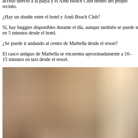
acceso directo a la playa y el Amù Beach Club dentro del propio
recinto.​​​​‌ ‍ ​‍​‍‌‍ ‌ ​‍‌‍‍‌‌‍‌ ‌‍‍‌‌‍ ‍​‍​‍​ ‍‍​‍​‍‌ ​ ‌‍​‌‌‍ ‍‌‍‍‌‌ ‌​‌ ‍‌​‍ ‍‌‍‍‌‌‍ ​‍​‍​‍ ​​‍​‍‌‍‍​‌ ​‍‌‍‌‌‌‍‌‍​‍​‍​ ‍‍​‍​‍‌‍‍​‌ ‌​‌ ‌​‌ ​​‌ ​ ​ ‍‍​‍ ​‍ ‌‍ ​​‍ ‌‌‍​‌‌‍ ‍‌‍‌​​‍ ‌‌ ​‍​‍ ‌‌‍‍​‌‍ ‌ ‌​‌‍‌‌‌‍ ​‌ ​ ​‍ ‌‌ ​ ‌ ‌​‌ ‌‌‌‍‌​‌‍‍‌‌‍ ​‍ ‍‌ ‌‍‌‍‌‌‌ ​‍‌‍​ ‌‍‌‌‌‍ ​​‍ ‍‌‍​‌‌ ​​‌ ​​​‍ ‌‍‍‌‌‍ ‍‌ ‌​‌‍‌‌‌‍ ‍‌ ‌​​‍ ‌‍‌‌‌‍‌​‌‍‍‌‌ ‌​​‍ ‌‍ ‌‌‍ ‌‍‌​‌‍‌‌​ ‌‌ ​​‌ ​‍‌‍‌‌‌ ​ ‌‍‌‌‌‍ ‍‌ ‌​‌‍​‌‌ ‌​‌‍‍‌‌‍ ‌‍ ‍​ ‍ ‌‍‍‌‌‍‌​​ ‌​ ‍​​ ​ ‌‍​‌​ ​‍​ ‌​‌‍​ ‌‍‌‍‌‍‌‌​‍ ‌​ ‌ ‌‍‌​​ ​‍​ ‌​​‍ ‌​ ‌​​ ​​‌‍​‌​ ​​​‍ ‌‌‍​‍‌‍‌​‌‍​ ‌‍‌‍​‍ ‌‌‍‌‌​ ​​‌‍​‍‌‍‌​‌‍‌‌‌‍‌‍​ ​‌‌‍​ ​ ​‍​ ‌‌​ ​‌​ ‍‌​ ‍ ‌ ‌​‌ ‍‌‌ ​​‌‍‌‌​ ‌‌‍‍​‌‍ ‌ ‌​‌‍‌‌‌‍ ​‌​‌‍‌‍​‌‌ ​‌​ ‍ ‌ ​​‌‍​‌‌ ‌​‌‍‍​​ ‌‌‍​‌‌‍ ‍‌ ​ ‌ ‌ ‌‍‌‌‌ ​‍​‍‌‌​ ‌‌‌​​‍‌‌ ‌‍‍ ‌‍‌‌‌ ‍‌​‍‌‌​ ​ ‌​‌​​‍‌‌​ ​ ‌​‌​​‍‌‌​ ​‍​ ​‍​ ‌‌​ ‍‌​ ​​​ ‌​‌‍‌‍‌‍‌‍​ ​​‌‍​‍​ ‍​‌‍​ ‌‍‌‍​ ​‍​‍‌‌​ ​‍​ ​‍​‍‌‌​ ‌‌‌​‌​​‍ ‍‌‍​ ‌‍‍​‌‍‍‌‌‍ ​‌‍‌​‌ ​‍‌‍‌‌‌‍ ‍​‍‌‌​ ‌‌‌​​‍‌‌ ‌‍‍ ‌‍‌‌‌ ‍‌​‍‌‌​ ​ ‌​‌​​‍‌‌​ ​ ‌​‌​​‍‌‌​ ​‍​ ​‍‌‍‌‌​ ​‍​ ​​​ ‌ ‌‍‌‌​ ​ ‌‍​ ‌‍​‌‌‍​ ​ ‌​​ ​​​ ‌ ​‍‌‌​ ​‍​ ​‍​‍‌‌​ ‌‌‌​‌​​‍ ‍‌ ‌​‌‍‌‌‌ ‍​‌ ‌​​ ‌‍​‍‌‍​‌‌ ​ ‌‍‌‌‌‌‌‌‌ ​‍‌‍ ​​ ‌‌‍‍​‌ ‌​‌ ‌​‌ ​​‌ ​ ​‍‌‌​ ​ ‌​​‌​‍‌‌​ ​‍‌​‌‍​‍‌‌​ ​‍‌​‌‍‌‍ ​​‍ ‌‌‍​‌‌‍ ‍‌‍‌​​‍ ‌‌ ​‍​‍ ‌‌‍‍​‌‍ ‌ ‌​‌‍‌‌‌‍ ​‌ ​ ​‍ ‌‌ ​ ‌ ‌​‌ ‌‌‌‍‌​‌‍‍‌‌‍ ​‍ ‍‌ ‌‍‌‍‌‌‌ ​‍‌‍​ ‌‍‌‌‌‍ ​​‍ ‍‌‍​‌‌ ​​‌ ​​​‍‌‍‌‍‍‌‌‍‌​​ ‌​ ‍​​ ​ ‌‍​‌​ ​‍​ ‌​‌‍​ ‌‍‌‍‌‍‌‌​‍ ‌​ ‌ ‌‍‌​​ ​‍​ ‌​​‍ ‌​ ‌​​ ​​‌‍​‌​ ​​​‍ ‌‌‍​‍‌‍‌​‌‍​ ‌‍‌‍​‍ ‌‌‍‌‌​ ​​‌‍​‍‌‍‌​‌‍‌‌‌‍‌‍​ ​‌‌‍​ ​ ​‍​ ‌‌​ ​‌​ ‍‌​‍‌‍‌ ‌​‌ ‍‌‌ ​​‌‍‌‌​ ‌‌‍‍​‌‍ ‌ ‌​‌‍‌‌‌‍ ​‌​‌‍‌‍​‌‌ ​‌​‍‌‍‌ ​​‌‍​‌‌ ‌​‌‍‍​​ ‌‌‍​‌‌‍ ‍‌ ​ ‌ ‌ ‌‍‌‌‌ ​‍​‍‌‌​ ‌‌‌​​‍‌‌ ‌‍‍ ‌‍‌‌‌ ‍‌​‍‌‌​ ​ ‌​‌​​‍‌‌​ ​ ‌​‌​​‍‌‌​ ​‍​ ​‍​ ‌‌​ ‍‌​ ​​​ ‌​‌‍‌‍‌‍‌‍​ ​​‌‍​‍​ ‍​‌‍​ ‌‍‌‍​ ​‍​‍‌‌​ ​‍​ ​‍​‍‌‌​ ‌‌‌​‌​​‍ ‍‌‍​ ‌‍‍​‌‍‍‌‌‍ ​‌‍‌​‌ ​‍‌‍‌‌‌‍ ‍​‍‌‌​ ‌‌‌​​‍‌‌ ‌‍‍ ‌‍‌‌‌ ‍‌​‍‌‌​ ​ ‌​‌​​‍‌‌​ ​ ‌​‌​​‍‌‌​ ​‍​ ​‍‌‍‌‌​ ​‍​ ​​​ ‌ ‌‍‌‌​ ​ ‌‍​ ‌‍​‌‌‍​ ​ ‌​​ ​​​ ‌ ​‍‌‌​ ​‍​ ​‍​‍‌‌​ ‌‌‌​‌​​‍ ‍‌ ‌​‌‍‌‌‌ ‍​‌ ‌​​‍‌‍‌ ​​‌‍‌‌‌ ​‍‌ ​ ‌ ​​‌‍‌‌‌‍​ ‌ ‌​‌‍‍‌‌ ‌‍‌‍‌‌​ ‌‌ ​​‌ ‌‌‌‍​‍‌‍ ​‌‍‍‌‌ ​ ‌‍‍​‌‍‌‌‌‍‌​​‍​‍‌ ‌
¿Hay un shuttle entre el hotel y Amù Beach Club?​​​​‌ ‍ ​‍​‍‌‍ ‌ ​‍‌‍‍‌‌‍‌ ‌‍‍‌‌‍ ‍​‍​‍​ ‍‍​‍​‍‌ ​ ‌‍​‌‌‍ ‍‌‍‍‌‌ ‌​‌ ‍‌​‍ ‍‌‍‍‌‌‍ ​‍​‍​‍ ​​‍​‍‌‍‍​‌ ​‍‌‍‌‌‌‍‌‍​‍​‍​ ‍‍​‍​‍‌‍‍​‌ ‌​‌ ‌​‌ ​​‌ ​ ​ ‍‍​‍ ​‍ ‌‍ ​​‍ ‌‌‍​‌‌‍ ‍‌‍‌​​‍ ‌‌ ​‍​‍ ‌‌‍‍​‌‍ ‌ ‌​‌‍‌‌‌‍ ​‌ ​ ​‍ ‌‌ ​ ‌ ‌​‌ ‌‌‌‍‌​‌‍‍‌‌‍ ​‍ ‍‌ ‌‍‌‍‌‌‌ ​‍‌‍​ ‌‍‌‌‌‍ ​​‍ ‍‌‍​‌‌ ​​‌ ​​​‍ ‌‍‍‌‌‍ ‍‌ ‌​‌‍‌‌‌‍ ‍‌ ‌​​‍ ‌‍‌‌‌‍‌​‌‍‍‌‌ ‌​​‍ ‌‍ ‌‌‍ ‌‍‌​‌‍‌‌​ ‌‌ ​​‌ ​‍‌‍‌‌‌ ​ ‌‍‌‌‌‍ ‍‌ ‌​‌‍​‌‌ ‌​‌‍‍‌‌‍ ‌‍ ‍​ ‍ ‌‍‍‌‌‍‌​​ ‌‌‍‌‌​ ​ ​ ​‌‌‍‌​‌‍‌‍​ ​ ‌‍​‍​ ‌‌​‍ ‌‌‍‌‌‌‍​‌​ ​​​ ​‍​‍ ‌​ ‌​‌‍​‌​ ‌‍‌‍​‌​‍ ‌‌‍​‌​ ‍‌‌‍​‍​ ‌ ​‍ ‌‌‍‌​​ ​‍​ ‌ ‌‍​‌‌‍​ ​ ​ ​ ‌​​ ​‍​ ‍​​ ​​​ ​ ‌‍‌‌​ ‍ ‌ ‌​‌ ‍‌‌ ​​‌‍‌‌​ ‌‌‍‍​‌‍ ‌ ‌​‌‍‌‌‌‍ ​‌​‌‍‌‍​‌‌ ​‌​ ‍ ‌ ​​‌‍​‌‌ ‌​‌‍‍​​ ‌‌ ​‌‌ ‌‌‌‍‌‌‌ ​ ‌ ‌​‌‍‍‌‌‍ ‌‍ ‍​ ‌‍​‍‌‍​‌‌ ​ ‌‍‌‌‌‌‌‌‌ ​‍‌‍ ​​ ‌‌‍‍​‌ ‌​‌ ‌​‌ ​​‌ ​ ​‍‌‌​ ​ ‌​​‌​‍‌‌​ ​‍‌​‌‍​‍‌‌​ ​‍‌​‌‍‌‍ ​​‍ ‌‌‍​‌‌‍ ‍‌‍‌​​‍ ‌‌ ​‍​‍ ‌‌‍‍​‌‍ ‌ ‌​‌‍‌‌‌‍ ​‌ ​ ​‍ ‌‌ ​ ‌ ‌​‌ ‌‌‌‍‌​‌‍‍‌‌‍ ​‍ ‍‌ ‌‍‌‍‌‌‌ ​‍‌‍​ ‌‍‌‌‌‍ ​​‍ ‍‌‍​‌‌ ​​‌ ​​​‍‌‍‌‍‍‌‌‍‌​​ ‌‌‍‌‌​ ​ ​ ​‌‌‍‌​‌‍‌‍​ ​ ‌‍​‍​ ‌‌​‍ ‌‌‍‌‌‌‍​‌​ ​​​ ​‍​‍ ‌​ ‌​‌‍​‌​ ‌‍‌‍​‌​‍ ‌‌‍​‌​ ‍‌‌‍​‍​ ‌ ​‍ ‌‌‍‌​​ ​‍​ ‌ ‌‍​‌‌‍​ ​ ​ ​ ‌​​ ​‍​ ‍​​ ​​​ ​ ‌‍‌‌​‍‌‍‌ ‌​‌ ‍‌‌ ​​‌‍‌‌​ ‌‌‍‍​‌‍ ‌ ‌​‌‍‌‌‌‍ ​‌​‌‍‌‍​‌‌ ​‌​‍‌‍‌ ​​‌‍​‌‌ ‌​‌‍‍​​ ‌‌ ​‌‌ ‌‌‌‍‌‌‌ ​ ‌ ‌​‌‍‍‌‌‍ ‌‍ ‍​‍‌‍‌ ​​‌‍‌‌‌ ​‍‌ ​ ‌ ​​‌‍‌‌‌‍​ ‌ ‌​‌‍‍‌‌ ‌‍‌‍‌‌​ ‌‌ ​​‌ ‌‌‌‍​‍‌‍ ​‌‍‍‌‌ ​ ‌‍‍​‌‍‌‌‌‍‌​​‍​‍‌ ‌
Sí, hay buggies disponibles durante el día, aunque también se puede 
en 5 minutos desde el hotel.​​​​‌ ‍ ​‍​‍‌‍ ‌ ​‍‌‍‍‌‌‍‌ ‌‍‍‌‌‍ ‍​‍​‍​ ‍‍​‍​‍‌ ​ ‌‍​‌‌‍ ‍‌‍‍‌‌ ‌​‌ ‍‌​‍ ‍‌‍‍‌‌‍ ​‍​‍​‍ ​​‍​‍‌‍‍​‌ ​‍‌‍‌‌‌‍‌‍​‍​‍​ ‍‍​‍​‍‌‍‍​‌ ‌​‌ ‌​‌ ​​‌ ​ ​ ‍‍​‍ ​‍ ‌‍ ​​‍ ‌‌‍​‌‌‍ ‍‌‍‌​​‍ ‌‌ ​‍​‍ ‌‌‍‍​‌‍ ‌ ‌​‌‍‌‌‌‍ ​‌ ​ ​‍ ‌‌ ​ ‌ ‌​‌ ‌‌‌‍‌​‌‍‍‌‌‍ ​‍ ‍‌ ‌‍‌‍‌‌‌ ​‍‌‍​ ‌‍‌‌‌‍ ​​‍ ‍‌‍​‌‌ ​​‌ ​​​‍ ‌‍‍‌‌‍ ‍‌ ‌​‌‍‌‌‌‍ ‍‌ ‌​​‍ ‌‍‌‌‌‍‌​‌‍‍‌‌ ‌​​‍ ‌‍ ‌‌‍ ‌‍‌​‌‍‌‌​ ‌‌ ​​‌ ​‍‌‍‌‌‌ ​ ‌‍‌‌‌‍ ‍‌ ‌​‌‍​‌‌ ‌​‌‍‍‌‌‍ ‌‍ ‍​ ‍ ‌‍‍‌‌‍‌​​ ‌‌‍‌‌​ ​ ​ ​‌‌‍‌​‌‍‌‍​ ​ ‌‍​‍​ ‌‌​‍ ‌‌‍‌‌‌‍​‌​ ​​​ ​‍​‍ ‌​ ‌​‌‍​‌​ ‌‍‌‍​‌​‍ ‌‌‍​‌​ ‍‌‌‍​‍​ ‌ ​‍ ‌‌‍‌​​ ​‍​ ‌ ‌‍​‌‌‍​ ​ ​ ​ ‌​​ ​‍​ ‍​​ ​​​ ​ ‌‍‌‌​ ‍ ‌ ‌​‌ ‍‌‌ ​​‌‍‌‌​ ‌‌‍‍​‌‍ ‌ ‌​‌‍‌‌‌‍ ​‌​‌‍‌‍​‌‌ ​‌​ ‍ ‌ ​​‌‍​‌‌ ‌​‌‍‍​​ ‌‌‍​‌‌‍ ‍‌ ​ ‌ ‌ ‌‍‌‌‌ ​‍​‍‌‌​ ‌‌‌​​‍‌‌ ‌‍‍ ‌‍‌‌‌ ‍‌​‍‌‌​ ​ ‌​‌​​‍‌‌​ ​ ‌​‌​​‍‌‌​ ​‍​ ​‍​ ‌ ​ ​‌‌‍​ ​ ‌‌​ ‌‍‌‍‌‍‌‍‌​​ ‌​​ ​ ​ ​ ​ ​​​ ‌ ​‍‌‌​ ​‍​ ​‍​‍‌‌​ ‌‌‌​‌​​‍ ‍‌‍​ ‌‍‍​‌‍‍‌‌‍ ​‌‍‌​‌ ​‍‌‍‌‌‌‍ ‍​‍‌‌​ ‌‌‌​​‍‌‌ ‌‍‍ ‌‍‌‌‌ ‍‌​‍‌‌​ ​ ‌​‌​​‍‌‌​ ​ ‌​‌​​‍‌‌​ ​‍​ ​‍​ ‍​​ ​ ​ ‍​​ ‍​​ ​ ​ ‌ ‌‍​ ​ ‌​​ ​‍‌‍‌​​ ‌ ‌‍​ ​‍‌‌​ ​‍​ ​‍​‍‌‌​ ‌‌‌​‌​​‍ ‍‌ ‌​‌‍‌‌‌ ‍​‌ ‌​​ ‌‍​‍‌‍​‌‌ ​ ‌‍‌‌‌‌‌‌‌ ​‍‌‍ ​​ ‌‌‍‍​‌ ‌​‌ ‌​‌ ​​‌ ​ ​‍‌‌​ ​ ‌​​‌​‍‌‌​ ​‍‌​‌‍​‍‌‌​ ​‍‌​‌‍‌‍ ​​‍ ‌‌‍​‌‌‍ ‍‌‍‌​​‍ ‌‌ ​‍​‍ ‌‌‍‍​‌‍ ‌ ‌​‌‍‌‌‌‍ ​‌ ​ ​‍ ‌‌ ​ ‌ ‌​‌ ‌‌‌‍‌​‌‍‍‌‌‍ ​‍ ‍‌ ‌‍‌‍‌‌‌ ​‍‌‍​ ‌‍‌‌‌‍ ​​‍ ‍‌‍​‌‌ ​​‌ ​​​‍‌‍‌‍‍‌‌‍‌​​ ‌‌‍‌‌​ ​ ​ ​‌‌‍‌​‌‍‌‍​ ​ ‌‍​‍​ ‌‌​‍ ‌‌‍‌‌‌‍​‌​ ​​​ ​‍​‍ ‌​ ‌​‌‍​‌​ ‌‍‌‍​‌​‍ ‌‌‍​‌​ ‍‌‌‍​‍​ ‌ ​‍ ‌‌‍‌​​ ​‍​ ‌ ‌‍​‌‌‍​ ​ ​ ​ ‌​​ ​‍​ ‍​​ ​​​ ​ ‌‍‌‌​‍‌‍‌ ‌​‌ ‍‌‌ ​​‌‍‌‌​ ‌‌‍‍​‌‍ ‌ ‌​‌‍‌‌‌‍ ​‌​‌‍‌‍​‌‌ ​‌​‍‌‍‌ ​​‌‍​‌‌ ‌​‌‍‍​​ ‌‌‍​‌‌‍ ‍‌ ​ ‌ ‌ ‌‍‌‌‌ ​‍​‍‌‌​ ‌‌‌​​‍‌‌ ‌‍‍ ‌‍‌‌‌ ‍‌​‍‌‌​ ​ ‌​‌​​‍‌‌​ ​ ‌​‌​​‍‌‌​ ​‍​ ​‍​ ‌ ​ ​‌‌‍​ ​ ‌‌​ ‌‍‌‍‌‍‌‍‌​​ ‌​​ ​ ​ ​ ​ ​​​ ‌ ​‍‌‌​ ​‍​ ​‍​‍‌‌​ ‌‌‌​‌​​‍ ‍‌‍​ ‌‍‍​‌‍‍‌‌‍ ​‌‍‌​‌ ​‍‌‍‌‌‌‍ ‍​‍‌‌​ ‌‌‌​​‍‌‌ ‌‍‍ ‌‍‌‌‌ ‍‌​‍‌‌​ ​ ‌​‌​​‍‌‌​ ​ ‌​‌​​‍‌‌​ ​‍​ ​‍​ ‍​​ ​ ​ ‍​​ ‍​​ ​ ​ ‌ ‌‍​ ​ ‌​​ ​‍‌‍‌​​ ‌ ‌‍​ ​‍‌‌​ ​‍​ ​‍​‍‌‌​ ‌‌‌​‌​​‍ ‍‌ ‌​‌‍‌‌‌ ‍​‌ ‌​​‍‌‍‌ ​​‌‍‌‌‌ ​‍‌ ​ ‌ ​​‌‍‌‌‌‍​ ‌ ‌​‌‍‍‌‌ ‌‍‌‍‌‌​ ‌‌ ​​‌ ‌‌‌‍​‍‌‍ ​‌‍‍‌‌ ​ ‌‍‍​‌‍‌‌‌‍‌​​‍​‍‌ ‌
¿Se puede ir andando al centro de Marbella desde el resort?​​​​‌ ‍ ​‍​‍‌‍ ‌ ​‍‌‍‍‌‌‍‌ ‌‍‍‌‌‍ ‍​‍​‍​ ‍‍​‍​‍‌ ​ ‌‍​‌‌‍ ‍‌‍‍‌‌ ‌​‌ ‍‌​‍ ‍‌‍‍‌‌‍ ​‍​‍​‍ ​​‍​‍‌‍‍​‌ ​‍‌‍‌‌‌‍‌‍​‍​‍​ ‍‍​‍​‍‌‍‍​‌ ‌​‌ ‌​‌ ​​‌ ​ ​ ‍‍​‍ ​‍ ‌‍ ​​‍ ‌‌‍​‌‌‍ ‍‌‍‌​​‍ ‌‌ ​‍​‍ ‌‌‍‍​‌‍ ‌ ‌​‌‍‌‌‌‍ ​‌ ​ ​‍ ‌‌ ​ ‌ ‌​‌ ‌‌‌‍‌​‌‍‍‌‌‍ ​‍ ‍‌ ‌‍‌‍‌‌‌ ​‍‌‍​ ‌‍‌‌‌‍ ​​‍ ‍‌‍​‌‌ ​​‌ ​​​‍ ‌‍‍‌‌‍ ‍‌ ‌​‌‍‌‌‌‍ ‍‌ ‌​​‍ ‌‍‌‌‌‍‌​‌‍‍‌‌ ‌​​‍ ‌‍ ‌‌‍ ‌‍‌​‌‍‌‌​ ‌‌ ​​‌ ​‍‌‍‌‌‌ ​ ‌‍‌‌‌‍ ‍‌ ‌​‌‍​‌‌ ‌​‌‍‍‌‌‍ ‌‍ ‍​ ‍ ‌‍‍‌‌‍‌​​ ‌​ ‌​‌‍‌‍‌‍​‌​ ​​‌‍​‍‌‍‌‌​ ‌ ​ ‌​​‍ ‌​ ​‍​ ‌‌‌‍​‌​ ‍​​‍ ‌​ ‌​​ ​​‌‍​ ‌‍‌​​‍ ‌‌‍​‌‌‍​ ​ ‍​​ ‌​​‍ ‌​ ‌ ​ ‌‍​ ‍‌​ ‌‍​ ‍​​ ‍‌‌‍‌​​ ‍‌‌‍​‍​ ​​​ ‍​‌‍‌‍​ ‍ ‌ ‌​‌ ‍‌‌ ​​‌‍‌‌​ ‌‌‍‍​‌‍ ‌ ‌​‌‍‌‌‌‍ ​‌​‌‍‌‍​‌‌ ​‌​ ‍ ‌ ​​‌‍​‌‌ ‌​‌‍‍​​ ‌‌ ​‌‌ ‌‌‌‍‌‌‌ ​ ‌ ‌​‌‍‍‌‌‍ ‌‍ ‍​ ‌‍​‍‌‍​‌‌ ​ ‌‍‌‌‌‌‌‌‌ ​‍‌‍ ​​ ‌‌‍‍​‌ ‌​‌ ‌​‌ ​​‌ ​ ​‍‌‌​ ​ ‌​​‌​‍‌‌​ ​‍‌​‌‍​‍‌‌​ ​‍‌​‌‍‌‍ ​​‍ ‌‌‍​‌‌‍ ‍‌‍‌​​‍ ‌‌ ​‍​‍ ‌‌‍‍​‌‍ ‌ ‌​‌‍‌‌‌‍ ​‌ ​ ​‍ ‌‌ ​ ‌ ‌​‌ ‌‌‌‍‌​‌‍‍‌‌‍ ​‍ ‍‌ ‌‍‌‍‌‌‌ ​‍‌‍​ ‌‍‌‌‌‍ ​​‍ ‍‌‍​‌‌ ​​‌ ​​​‍‌‍‌‍‍‌‌‍‌​​ ‌​ ‌​‌‍‌‍‌‍​‌​ ​​‌‍​‍‌‍‌‌​ ‌ ​ ‌​​‍ ‌​ ​‍​ ‌‌‌‍​‌​ ‍​​‍ ‌​ ‌​​ ​​‌‍​ ‌‍‌​​‍ ‌‌‍​‌‌‍​ ​ ‍​​ ‌​​‍ ‌​ ‌ ​ ‌‍​ ‍‌​ ‌‍​ ‍​​ ‍‌‌‍‌​​ ‍‌‌‍​‍​ ​​​ ‍​‌‍‌‍​‍‌‍‌ ‌​‌ ‍‌‌ ​​‌‍‌‌​ ‌‌‍‍​‌‍ ‌ ‌​‌‍‌‌‌‍ ​‌​‌‍‌‍​‌‌ ​‌​‍‌‍‌ ​​‌‍​‌‌ ‌​‌‍‍​​ ‌‌ ​‌‌ ‌‌‌‍‌‌‌ ​ ‌ ‌​‌‍‍‌‌‍ ‌‍ ‍​‍‌‍‌ ​​‌‍‌‌‌ ​‍‌ ​ ‌ ​​‌‍‌‌‌‍​ ‌ ‌​‌‍‍‌‌ ‌‍‌‍‌‌​ ‌‌ ​​‌ ‌‌‌‍​‍‌‍ ​‌‍‍‌‌ ​ ‌‍‍​‌‍‌‌‌‍‌​​‍​‍‌ ‌
El casco antiguo de Marbella se encuentra aproximadamente a 10–
15 minutos en taxi desde el resort.​​​​‌ ‍ ​‍​‍‌‍ ‌ ​‍‌‍‍‌‌‍‌ ‌‍‍‌‌‍ ‍​‍​‍​ ‍‍​‍​‍‌ ​ ‌‍​‌‌‍ ‍‌‍‍‌‌ ‌​‌ ‍‌​‍ ‍‌‍‍‌‌‍ ​‍​‍​‍ ​​‍​‍‌‍‍​‌ ​‍‌‍‌‌‌‍‌‍​‍​‍​ ‍‍​‍​‍‌‍‍​‌ ‌​‌ ‌​‌ ​​‌ ​ ​ ‍‍​‍ ​‍ ‌‍ ​​‍ ‌‌‍​‌‌‍ ‍‌‍‌​​‍ ‌‌ ​‍​‍ ‌‌‍‍​‌‍ ‌ ‌​‌‍‌‌‌‍ ​‌ ​ ​‍ ‌‌ ​ ‌ ‌​‌ ‌‌‌‍‌​‌‍‍‌‌‍ ​‍ ‍‌ ‌‍‌‍‌‌‌ ​‍‌‍​ ‌‍‌‌‌‍ ​​‍ ‍‌‍​‌‌ ​​‌ ​​​‍ ‌‍‍‌‌‍ ‍‌ ‌​‌‍‌‌‌‍ ‍‌ ‌​​‍ ‌‍‌‌‌‍‌​‌‍‍‌‌ ‌​​‍ ‌‍ ‌‌‍ ‌‍‌​‌‍‌‌​ ‌‌ ​​‌ ​‍‌‍‌‌‌ ​ ‌‍‌‌‌‍ ‍‌ ‌​‌‍​‌‌ ‌​‌‍‍‌‌‍ ‌‍ ‍​ ‍ ‌‍‍‌‌‍‌​​ ‌​ ‌​‌‍‌‍‌‍​‌​ ​​‌‍​‍‌‍‌‌​ ‌ ​ ‌​​‍ ‌​ ​‍​ ‌‌‌‍​‌​ ‍​​‍ ‌​ ‌​​ ​​‌‍​ ‌‍‌​​‍ ‌‌‍​‌‌‍​ ​ ‍​​ ‌​​‍ ‌​ ‌ ​ ‌‍​ ‍‌​ ‌‍​ ‍​​ ‍‌‌‍‌​​ ‍‌‌‍​‍​ ​​​ ‍​‌‍‌‍​ ‍ ‌ ‌​‌ ‍‌‌ ​​‌‍‌‌​ ‌‌‍‍​‌‍ ‌ ‌​‌‍‌‌‌‍ ​‌​‌‍‌‍​‌‌ ​‌​ ‍ ‌ ​​‌‍​‌‌ ‌​‌‍‍​​ ‌‌‍​‌‌‍ ‍‌ ​ ‌ ‌ ‌‍‌‌‌ ​‍​‍‌‌​ ‌‌‌​​‍‌‌ ‌‍‍ ‌‍‌‌‌ ‍‌​‍‌‌​ ​ ‌​‌​​‍‌‌​ ​ ‌​‌​​‍‌‌​ ​‍​ ​‍‌‍​‌‌‍​‌​ ‌‍​ ​ ​ ‍​​ ‌​​ ‌‌‌‍​‌​ ‍​‌‍‌‌​ ‌​​ ​ ​‍‌‌​ ​‍​ ​‍​‍‌‌​ ‌‌‌​‌​​‍ ‍‌‍​ ‌‍‍​‌‍‍‌‌‍ ​‌‍‌​‌ ​‍‌‍‌‌‌‍ ‍​‍‌‌​ ‌‌‌​​‍‌‌ ‌‍‍ ‌‍‌‌‌ ‍‌​‍‌‌​ ​ ‌​‌​​‍‌‌​ ​ ‌​‌​​‍‌‌​ ​‍​ ​‍​ ‌ ​ ​ ‌‍‌‌​ ‍​​ ‌ ​ ‍‌​ ‌​​ ​‍​ ‌​​ ​‌​ ‍‌​ ‌​​‍‌‌​ ​‍​ ​‍​‍‌‌​ ‌‌‌​‌​​‍ ‍‌ ‌​‌‍‌‌‌ ‍​‌ ‌​​ ‌‍​‍‌‍​‌‌ ​ ‌‍‌‌‌‌‌‌‌ ​‍‌‍ ​​ ‌‌‍‍​‌ ‌​‌ ‌​‌ ​​‌ ​ ​‍‌‌​ ​ ‌​​‌​‍‌‌​ ​‍‌​‌‍​‍‌‌​ ​‍‌​‌‍‌‍ ​​‍ ‌‌‍​‌‌‍ ‍‌‍‌​​‍ ‌‌ ​‍​‍ ‌‌‍‍​‌‍ ‌ ‌​‌‍‌‌‌‍ ​‌ ​ ​‍ ‌‌ ​ ‌ ‌​‌ ‌‌‌‍‌​‌‍‍‌‌‍ ​‍ ‍‌ ‌‍‌‍‌‌‌ ​‍‌‍​ ‌‍‌‌‌‍ ​​‍ ‍‌‍​‌‌ ​​‌ ​​​‍‌‍‌‍‍‌‌‍‌​​ ‌​ ‌​‌‍‌‍‌‍​‌​ ​​‌‍​‍‌‍‌‌​ ‌ ​ ‌​​‍ ‌​ ​‍​ ‌‌‌‍​‌​ ‍​​‍ ‌​ ‌​​ ​​‌‍​ ‌‍‌​​‍ ‌‌‍​‌‌‍​ ​ ‍​​ ‌​​‍ ‌​ ‌ ​ ‌‍​ ‍‌​ ‌‍​ ‍​​ ‍‌‌‍‌​​ ‍‌‌‍​‍​ ​​​ ‍​‌‍‌‍​‍‌‍‌ ‌​‌ ‍‌‌ ​​‌‍‌‌​ ‌‌‍‍​‌‍ ‌ ‌​‌‍‌‌‌‍ ​‌​‌‍‌‍​‌‌ ​‌​‍‌‍‌ ​​‌‍​‌‌ ‌​‌‍‍​​ ‌‌‍​‌‌‍ ‍‌ ​ ‌ ‌ ‌‍‌‌‌ ​‍​‍‌‌​ ‌‌‌​​‍‌‌ ‌‍‍ ‌‍‌‌‌ ‍‌​‍‌‌​ ​ ‌​‌​​‍‌‌​ ​ ‌​‌​​‍‌‌​ ​‍​ ​‍‌‍​‌‌‍​‌​ ‌‍​ ​ ​ ‍​​ ‌​​ ‌‌‌‍​‌​ ‍​‌‍‌‌​ ‌​​ ​ ​‍‌‌​ ​‍​ ​‍​‍‌‌​ ‌‌‌​‌​​‍ ‍‌‍​ ‌‍‍​‌‍‍‌‌‍ ​‌‍‌​‌ ​‍‌‍‌‌‌‍ ‍​‍‌‌​ ‌‌‌​​‍‌‌ ‌‍‍ ‌‍‌‌‌ ‍‌​‍‌‌​ ​ ‌​‌​​‍‌‌​ ​ ‌​‌​​‍‌‌​ ​‍​ ​‍​ ‌ ​ ​ ‌‍‌‌​ ‍​​ ‌ ​ ‍‌​ ‌​​ ​‍​ ‌​​ ​‌​ ‍‌​ ‌​​‍‌‌​ ​‍​ ​‍​‍‌‌​ ‌‌‌​‌​​‍ ‍‌ ‌​‌‍‌‌‌ ‍​‌ ‌​​‍‌‍‌ ​​‌‍‌‌‌ ​‍‌ ​ ‌ ​​‌‍‌‌‌‍​ ‌ ‌​‌‍‍‌‌ ‌‍‌‍‌‌​ ‌‌ ​​‌ ‌‌‌‍​‍‌‍ ​‌‍‍‌‌ ​ ‌‍‍​‌‍‌‌‌‍‌​​‍​‍‌ ‌