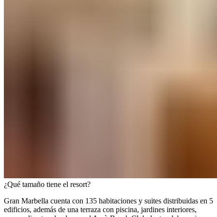
¿Qué tamaño tiene el resort?​​​​‌ ‍ ​‍​‍‌‍ ‌ ​‍‌‍‍‌‌‍‌ ‌‍‍‌‌‍ ‍​‍​‍​ ‍‍​‍​‍‌ ​ ‌‍​‌‌‍ ‍‌‍‍‌‌ ‌​‌ ‍‌​‍ ‍‌‍‍‌‌‍ ​‍​‍​‍ ​​‍​‍‌‍‍​‌ ​‍‌‍‌‌‌‍‌‍​‍​‍​ ‍‍​‍​‍‌‍‍​‌ ‌​‌ ‌​‌ ​​‌ ​ ​ ‍‍​‍ ​‍ ‌‍ ​​‍ ‌‌‍​‌‌‍ ‍‌‍‌​​‍ ‌‌ ​‍​‍ ‌‌‍‍​‌‍ ‌ ‌​‌‍‌‌‌‍ ​‌ ​ ​‍ ‌‌ ​ ‌ ‌​‌ ‌‌‌‍‌​‌‍‍‌‌‍ ​‍ ‍‌ ‌‍‌‍‌‌‌ ​‍‌‍​ ‌‍‌‌‌‍ ​​‍ ‍‌‍​‌‌ ​​‌ ​​​‍ ‌‍‍‌‌‍ ‍‌ ‌​‌‍‌‌‌‍ ‍‌ ‌​​‍ ‌‍‌‌‌‍‌​‌‍‍‌‌ ‌​​‍ ‌‍ ‌‌‍ ‌‍‌​‌‍‌‌​ ‌‌ ​​‌ ​‍‌‍‌‌‌ ​ ‌‍‌‌‌‍ ‍‌ ‌​‌‍​‌‌ ‌​‌‍‍‌‌‍ ‌‍ ‍​ ‍ ‌‍‍‌‌‍‌​​ ‌​ ‍​​ ​ ‌‍​‌​ ​‍​ ‌​‌‍​ ‌‍‌‍‌‍‌‌​‍ ‌​ ‌ ‌‍‌​​ ​‍​ ‌​​‍ ‌​ ‌​​ ​​‌‍​‌​ ​​​‍ ‌‌‍​‍‌‍‌​‌‍​ ‌‍‌‍​‍ ‌‌‍‌‌​ ​​‌‍​‍‌‍‌​‌‍‌‌‌‍‌‍​ ​‌‌‍​ ​ ​‍​ ‌‌​ ​‌​ ‍‌​ ‍ ‌ ‌​‌ ‍‌‌ ​​‌‍‌‌​ ‌‌‍‍​‌‍ ‌ ‌​‌‍‌‌‌‍ ​‌​‌‍‌‍​‌‌ ​‌​ ‍ ‌ ​​‌‍​‌‌ ‌​‌‍‍​​ ‌‌ ​‌‌ ‌‌‌‍‌‌‌ ​ ‌ ‌​‌‍‍‌‌‍ ‌‍ ‍​ ‌‍​‍‌‍​‌‌ ​ ‌‍‌‌‌‌‌‌‌ ​‍‌‍ ​​ ‌‌‍‍​‌ ‌​‌ ‌​‌ ​​‌ ​ ​‍‌‌​ ​ ‌​​‌​‍‌‌​ ​‍‌​‌‍​‍‌‌​ ​‍‌​‌‍‌‍ ​​‍ ‌‌‍​‌‌‍ ‍‌‍‌​​‍ ‌‌ ​‍​‍ ‌‌‍‍​‌‍ ‌ ‌​‌‍‌‌‌‍ ​‌ ​ ​‍ ‌‌ ​ ‌ ‌​‌ ‌‌‌‍‌​‌‍‍‌‌‍ ​‍ ‍‌ ‌‍‌‍‌‌‌ ​‍‌‍​ ‌‍‌‌‌‍ ​​‍ ‍‌‍​‌‌ ​​‌ ​​​‍‌‍‌‍‍‌‌‍‌​​ ‌​ ‍​​ ​ ‌‍​‌​ ​‍​ ‌​‌‍​ ‌‍‌‍‌‍‌‌​‍ ‌​ ‌ ‌‍‌​​ ​‍​ ‌​​‍ ‌​ ‌​​ ​​‌‍​‌​ ​​​‍ ‌‌‍​‍‌‍‌​‌‍​ ‌‍‌‍​‍ ‌‌‍‌‌​ ​​‌‍​‍‌‍‌​‌‍‌‌‌‍‌‍​ ​‌‌‍​ ​ ​‍​ ‌‌​ ​‌​ ‍‌​‍‌‍‌ ‌​‌ ‍‌‌ ​​‌‍‌‌​ ‌‌‍‍​‌‍ ‌ ‌​‌‍‌‌‌‍ ​‌​‌‍‌‍​‌‌ ​‌​‍‌‍‌ ​​‌‍​‌‌ ‌​‌‍‍​​ ‌‌ ​‌‌ ‌‌‌‍‌‌‌ ​ ‌ ‌​‌‍‍‌‌‍ ‌‍ ‍​‍‌‍‌ ​​‌‍‌‌‌ ​‍‌ ​ ‌ ​​‌‍‌‌‌‍​ ‌ ‌​‌‍‍‌‌ ‌‍‌‍‌‌​ ‌‌ ​​‌ ‌‌‌‍​‍‌‍ ​‌‍‍‌‌ ​ ‌‍‍​‌‍‌‌‌‍‌​​‍​‍‌ ‌
Gran Marbella cuenta con 135 habitaciones y suites distribuidas en 5
edificios, además de una terraza con piscina, jardines interiores,