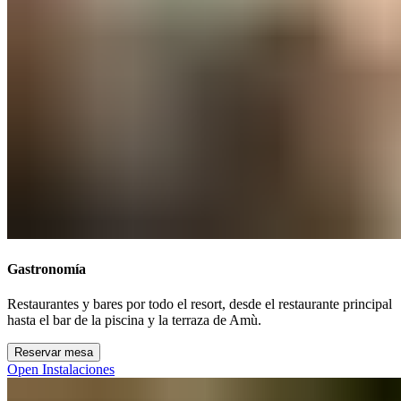
Gastronomía​​​​‌ ‍ ​‍​‍‌‍ ‌ ​‍‌‍‍‌‌‍‌ ‌‍‍‌‌‍ ‍​‍​‍​ ‍‍​‍​‍‌ ​ ‌‍​‌‌‍ ‍‌‍‍‌‌ ‌​‌ ‍‌​‍ ‍‌‍‍‌‌‍ ​‍​‍​‍ ​​‍​‍‌‍‍​‌ ​‍‌‍‌‌‌‍‌‍​‍​‍​ ‍‍​‍​‍‌‍‍​‌ ‌​‌ ‌​‌ ​​‌ ​ ​ ‍‍​‍ ​‍ ‌‍ ​​‍ ‌‌‍​‌‌‍ ‍‌‍‌​​‍ ‌‌ ​‍​‍ ‌‌‍‍​‌‍ ‌ ‌​‌‍‌‌‌‍ ​‌ ​ ​‍ ‌‌ ​ ‌ ‌​‌ ‌‌‌‍‌​‌‍‍‌‌‍ ​‍ ‍‌ ‌‍‌‍‌‌‌ ​‍‌‍​ ‌‍‌‌‌‍ ​​‍ ‍‌‍​‌‌ ​​‌ ​​​‍ ‌‍‍‌‌‍ ‍‌ ‌​‌‍‌‌‌‍ ‍‌ ‌​​‍ ‌‍‌‌‌‍‌​‌‍‍‌‌ ‌​​‍ ‌‍ ‌‌‍ ‌‍‌​‌‍‌‌​ ‌‌ ​​‌ ​‍‌‍‌‌‌ ​ ‌‍‌‌‌‍ ‍‌ ‌​‌‍​‌‌ ‌​‌‍‍‌‌‍ ‌‍ ‍​ ‍ ‌‍‍‌‌‍‌​​ ‌​ ‌‍‌‍‌​​ ​‌‌‍‌‌​ ​ ​ ‌ ‌‍‌​​ ​‌​‍ ‌​ ​‌‌‍‌​​ ​​‌‍‌‌​‍ ‌​ ‌​‌‍‌‍‌‍‌‍‌‍​‍​‍ ‌‌‍​‌​ ​ ​ ​‍​ ​‌​‍ ‌‌‍​‌​ ​‍​ ‌‍‌‍​ ​ ‌ ​ ​ ​ ‍‌​ ‌​​ ‌‌​ ‌‍‌‍​‍​ ​​​ ‍ ‌ ‌​‌ ‍‌‌ ​​‌‍‌‌​ ‌‌‍‍​‌‍ ‌ ‌​‌‍‌‌‌‍ ​‌‌​ ‌‍‍‌‌ ‌​‌‍‌‌‌‌​​‌‍​‌‌‍‌ ‌‍‌‌​ ‍ ‌ ​​‌‍​‌‌ ‌​‌‍‍​​ ‌‌ ​​‌‍​‌‌‍‌ ‌‍‌‌‌​​‍‌ ‌‌‌‍‍‌‌‍ ​‌‍‌​‌‍‌‌‌ ​‍​‍‌‌​ ‌‌‌​​‍‌‌ ‌‍‍ ‌‍‌‌‌ ‍‌​‍‌‌​ ​ ‌​‌​​‍‌‌​ ​ ‌​‌​​‍‌‌​ ​‍​ ​‍​ ‌‍​ ‌ ​ ​‌‌‍‌‌​ ‌‍​ ​‌​ ​‌​ ​‌​ ‌​​ ‌‍​ ‌‌‌‍‌​​‍‌‌​ ​‍​ ​‍​‍‌‌​ ‌‌‌​‌​​‍ ‍‌‍​ ‌‍ ‌‍ ‍‌ ‌​‌‍‌‌‌‍ ‍‌ ‌​​‍‌‌​ ‌‌‌​​‍‌‌ ‌‍‍ ‌‍‌‌‌ ‍‌​‍‌‌​ ​ ‌​‌​​‍‌‌​ ​ ‌​‌​​‍‌‌​ ​‍​ ​‍​ ​‌​ ‌‌‌‍‌‌‌‍​‌​ ‍​​ ‌‍‌‍‌​​ ‌​​ ‌ ​ ​​​ ​‌​ ​​​‍‌‌​ ​‍​ ​‍​‍‌‌​ ‌‌‌​‌​​‍ ‍‌ ‌​‌‍‍‌‌ ‌​‌‍ ​‌‍‌‌​ ‌‍​‍‌‍​‌‌ ​ ‌‍‌‌‌‌‌‌‌ ​‍‌‍ ​​ ‌‌‍‍​‌ ‌​‌ ‌​‌ ​​‌ ​ ​‍‌‌​ ​ ‌​​‌​‍‌‌​ ​‍‌​‌‍​‍‌‌​ ​‍‌​‌‍‌‍ ​​‍ ‌‌‍​‌‌‍ ‍‌‍‌​​‍ ‌‌ ​‍​‍ ‌‌‍‍​‌‍ ‌ ‌​‌‍‌‌‌‍ ​‌ ​ ​‍ ‌‌ ​ ‌ ‌​‌ ‌‌‌‍‌​‌‍‍‌‌‍ ​‍ ‍‌ ‌‍‌‍‌‌‌ ​‍‌‍​ ‌‍‌‌‌‍ ​​‍ ‍‌‍​‌‌ ​​‌ ​​​‍‌‍‌‍‍‌‌‍‌​​ ‌​ ‌‍‌‍‌​​ ​‌‌‍‌‌​ ​ ​ ‌ ‌‍‌​​ ​‌​‍ ‌​ ​‌‌‍‌​​ ​​‌‍‌‌​‍ ‌​ ‌​‌‍‌‍‌‍‌‍‌‍​‍​‍ ‌‌‍​‌​ ​ ​ ​‍​ ​‌​‍ ‌‌‍​‌​ ​‍​ ‌‍‌‍​ ​ ‌ ​ ​ ​ ‍‌​ ‌​​ ‌‌​ ‌‍‌‍​‍​ ​​​‍‌‍‌ ‌​‌ ‍‌‌ ​​‌‍‌‌​ ‌‌‍‍​‌‍ ‌ ‌​‌‍‌‌‌‍ ​‌‌​ ‌‍‍‌‌ ‌​‌‍‌‌‌‌​​‌‍​‌‌‍‌ ‌‍‌‌​‍‌‍‌ ​​‌‍​‌‌ ‌​‌‍‍​​ ‌‌ ​​‌‍​‌‌‍‌ ‌‍‌‌‌​​‍‌ ‌‌‌‍‍‌‌‍ ​‌‍‌​‌‍‌‌‌ ​‍​‍‌‌​ ‌‌‌​​‍‌‌ ‌‍‍ ‌‍‌‌‌ ‍‌​‍‌‌​ ​ ‌​‌​​‍‌‌​ ​ ‌​‌​​‍‌‌​ ​‍​ ​‍​ ‌‍​ ‌ ​ ​‌‌‍‌‌​ ‌‍​ ​‌​ ​‌​ ​‌​ ‌​​ ‌‍​ ‌‌‌‍‌​​‍‌‌​ ​‍​ ​‍​‍‌‌​ ‌‌‌​‌​​‍ ‍‌‍​ ‌‍ ‌‍ ‍‌ ‌​‌‍‌‌‌‍ ‍‌ ‌​​‍‌‌​ ‌‌‌​​‍‌‌ ‌‍‍ ‌‍‌‌‌ ‍‌​‍‌‌​ ​ ‌​‌​​‍‌‌​ ​ ‌​‌​​‍‌‌​ ​‍​ ​‍​ ​‌​ ‌‌‌‍‌‌‌‍​‌​ ‍​​ ‌‍‌‍‌​​ ‌​​ ‌ ​ ​​​ ​‌​ ​​​‍‌‌​ ​‍​ ​‍​‍‌‌​ ‌‌‌​‌​​‍ ‍‌ ‌​‌‍‍‌‌ ‌​‌‍ ​‌‍‌‌​‍‌‍‌ ​​‌‍‌‌‌ ​‍‌ ​ ‌ ​​‌‍‌‌‌‍​ ‌ ‌​‌‍‍‌‌ ‌‍‌‍‌‌​ ‌‌ ​​‌ ‌‌‌‍​‍‌‍ ​‌‍‍‌‌ ​ ‌‍‍​‌‍‌‌‌‍‌​​‍​‍‌ ‌
Restaurantes y bares por todo el resort, desde el restaurante principal
hasta el bar de la piscina y la terraza de Amù.​​​​‌ ‍ ​‍​‍‌‍ ‌ ​‍‌‍‍‌‌‍‌ ‌‍‍‌‌‍ ‍​‍​‍​ ‍‍​‍​‍‌ ​ ‌‍​‌‌‍ ‍‌‍‍‌‌ ‌​‌ ‍‌​‍ ‍‌‍‍‌‌‍ ​‍​‍​‍ ​​‍​‍‌‍‍​‌ ​‍‌‍‌‌‌‍‌‍​‍​‍​ ‍‍​‍​‍‌‍‍​‌ ‌​‌ ‌​‌ ​​‌ ​ ​ ‍‍​‍ ​‍ ‌‍ ​​‍ ‌‌‍​‌‌‍ ‍‌‍‌​​‍ ‌‌ ​‍​‍ ‌‌‍‍​‌‍ ‌ ‌​‌‍‌‌‌‍ ​‌ ​ ​‍ ‌‌ ​ ‌ ‌​‌ ‌‌‌‍‌​‌‍‍‌‌‍ ​‍ ‍‌ ‌‍‌‍‌‌‌ ​‍‌‍​ ‌‍‌‌‌‍ ​​‍ ‍‌‍​‌‌ ​​‌ ​​​‍ ‌‍‍‌‌‍ ‍‌ ‌​‌‍‌‌‌‍ ‍‌ ‌​​‍ ‌‍‌‌‌‍‌​‌‍‍‌‌ ‌​​‍ ‌‍ ‌‌‍ ‌‍‌​‌‍‌‌​ ‌‌ ​​‌ ​‍‌‍‌‌‌ ​ ‌‍‌‌‌‍ ‍‌ ‌​‌‍​‌‌ ‌​‌‍‍‌‌‍ ‌‍ ‍​ ‍ ‌‍‍‌‌‍‌​​ ‌​ ‌‍‌‍‌​​ ​‌‌‍‌‌​ ​ ​ ‌ ‌‍‌​​ ​‌​‍ ‌​ ​‌‌‍‌​​ ​​‌‍‌‌​‍ ‌​ ‌​‌‍‌‍‌‍‌‍‌‍​‍​‍ ‌‌‍​‌​ ​ ​ ​‍​ ​‌​‍ ‌‌‍​‌​ ​‍​ ‌‍‌‍​ ​ ‌ ​ ​ ​ ‍‌​ ‌​​ ‌‌​ ‌‍‌‍​‍​ ​​​ ‍ ‌ ‌​‌ ‍‌‌ ​​‌‍‌‌​ ‌‌‍‍​‌‍ ‌ ‌​‌‍‌‌‌‍ ​‌‌​ ‌‍‍‌‌ ‌​‌‍‌‌‌‌​​‌‍​‌‌‍‌ ‌‍‌‌​ ‍ ‌ ​​‌‍​‌‌ ‌​‌‍‍​​ ‌‌ ​​‌‍​‌‌‍‌ ‌‍‌‌‌​​‍‌ ‌‌‌‍‍‌‌‍ ​‌‍‌​‌‍‌‌‌ ​‍​‍‌‌​ ‌‌‌​​‍‌‌ ‌‍‍ ‌‍‌‌‌ ‍‌​‍‌‌​ ​ ‌​‌​​‍‌‌​ ​ ‌​‌​​‍‌‌​ ​‍​ ​‍​ ‌‍​ ‌ ​ ​‌‌‍‌‌​ ‌‍​ ​‌​ ​‌​ ​‌​ ‌​​ ‌‍​ ‌‌‌‍‌​​‍‌‌​ ​‍​ ​‍​‍‌‌​ ‌‌‌​‌​​‍ ‍‌‍​ ‌‍ ‌‍ ‍‌ ‌​‌‍‌‌‌‍ ‍‌ ‌​​‍‌‌​ ‌‌‌​​‍‌‌ ‌‍‍ ‌‍‌‌‌ ‍‌​‍‌‌​ ​ ‌​‌​​‍‌‌​ ​ ‌​‌​​‍‌‌​ ​‍​ ​‍​ ​‌​ ‌‌‌‍‌‌‌‍​‌​ ‍​​ ‌‍‌‍‌​​ ‌​​ ‌ ​ ​​​ ​‌​ ​​​‍‌‌​ ​‍​ ​‍​‍‌‌​ ‌‌‌​‌​​‍ ‍‌‍‌‌‌ ‍​‌‍​ ‌‍‌‌‌ ​‍‌ ​​‌ ‌​​ ‌‍​‍‌‍​‌‌ ​ ‌‍‌‌‌‌‌‌‌ ​‍‌‍ ​​ ‌‌‍‍​‌ ‌​‌ ‌​‌ ​​‌ ​ ​‍‌‌​ ​ ‌​​‌​‍‌‌​ ​‍‌​‌‍​‍‌‌​ ​‍‌​‌‍‌‍ ​​‍ ‌‌‍​‌‌‍ ‍‌‍‌​​‍ ‌‌ ​‍​‍ ‌‌‍‍​‌‍ ‌ ‌​‌‍‌‌‌‍ ​‌ ​ ​‍ ‌‌ ​ ‌ ‌​‌ ‌‌‌‍‌​‌‍‍‌‌‍ ​‍ ‍‌ ‌‍‌‍‌‌‌ ​‍‌‍​ ‌‍‌‌‌‍ ​​‍ ‍‌‍​‌‌ ​​‌ ​​​‍‌‍‌‍‍‌‌‍‌​​ ‌​ ‌‍‌‍‌​​ ​‌‌‍‌‌​ ​ ​ ‌ ‌‍‌​​ ​‌​‍ ‌​ ​‌‌‍‌​​ ​​‌‍‌‌​‍ ‌​ ‌​‌‍‌‍‌‍‌‍‌‍​‍​‍ ‌‌‍​‌​ ​ ​ ​‍​ ​‌​‍ ‌‌‍​‌​ ​‍​ ‌‍‌‍​ ​ ‌ ​ ​ ​ ‍‌​ ‌​​ ‌‌​ ‌‍‌‍​‍​ ​​​‍‌‍‌ ‌​‌ ‍‌‌ ​​‌‍‌‌​ ‌‌‍‍​‌‍ ‌ ‌​‌‍‌‌‌‍ ​‌‌​ ‌‍‍‌‌ ‌​‌‍‌‌‌‌​​‌‍​‌‌‍‌ ‌‍‌‌​‍‌‍‌ ​​‌‍​‌‌ ‌​‌‍‍​​ ‌‌ ​​‌‍​‌‌‍‌ ‌‍‌‌‌​​‍‌ ‌‌‌‍‍‌‌‍ ​‌‍‌​‌‍‌‌‌ ​‍​‍‌‌​ ‌‌‌​​‍‌‌ ‌‍‍ ‌‍‌‌‌ ‍‌​‍‌‌​ ​ ‌​‌​​‍‌‌​ ​ ‌​‌​​‍‌‌​ ​‍​ ​‍​ ‌‍​ ‌ ​ ​‌‌‍‌‌​ ‌‍​ ​‌​ ​‌​ ​‌​ ‌​​ ‌‍​ ‌‌‌‍‌​​‍‌‌​ ​‍​ ​‍​‍‌‌​ ‌‌‌​‌​​‍ ‍‌‍​ ‌‍ ‌‍ ‍‌ ‌​‌‍‌‌‌‍ ‍‌ ‌​​‍‌‌​ ‌‌‌​​‍‌‌ ‌‍‍ ‌‍‌‌‌ ‍‌​‍‌‌​ ​ ‌​‌​​‍‌‌​ ​ ‌​‌​​‍‌‌​ ​‍​ ​‍​ ​‌​ ‌‌‌‍‌‌‌‍​‌​ ‍​​ ‌‍‌‍‌​​ ‌​​ ‌ ​ ​​​ ​‌​ ​​​‍‌‌​ ​‍​ ​‍​‍‌‌​ ‌‌‌​‌​​‍ ‍‌‍‌‌‌ ‍​‌‍​ ‌‍‌‌‌ ​‍‌ ​​‌ ‌​​‍‌‍‌ ​​‌‍‌‌‌ ​‍‌ ​ ‌ ​​‌‍‌‌‌‍​ ‌ ‌​‌‍‍‌‌ ‌‍‌‍‌‌​ ‌‌ ​​‌ ‌‌‌‍​‍‌‍ ​‌‍‍‌‌ ​ ‌‍‍​‌‍‌‌‌‍‌​​‍​‍‌ ‌
Reservar mesa​​​​‌ ‍ ​‍​‍‌‍ ‌ ​‍‌‍‍‌‌‍‌ ‌‍‍‌‌‍ ‍​‍​‍​ ‍‍​‍​‍‌ ​ ‌‍​‌‌‍ ‍‌‍‍‌‌ ‌​‌ ‍‌​‍ ‍‌‍‍‌‌‍ ​‍​‍​‍ ​​‍​‍‌‍‍​‌ ​‍‌‍‌‌‌‍‌‍​‍​‍​ ‍‍​‍​‍‌‍‍​‌ ‌​‌ ‌​‌ ​​‌ ​ ​ ‍‍​‍ ​‍ ‌‍ ​​‍ ‌‌‍​‌‌‍ ‍‌‍‌​​‍ ‌‌ ​‍​‍ ‌‌‍‍​‌‍ ‌ ‌​‌‍‌‌‌‍ ​‌ ​ ​‍ ‌‌ ​ ‌ ‌​‌ ‌‌‌‍‌​‌‍‍‌‌‍ ​‍ ‍‌ ‌‍‌‍‌‌‌ ​‍‌‍​ ‌‍‌‌‌‍ ​​‍ ‍‌‍​‌‌ ​​‌ ​​​‍ ‌‍‍‌‌‍ ‍‌ ‌​‌‍‌‌‌‍ ‍‌ ‌​​‍ ‌‍‌‌‌‍‌​‌‍‍‌‌ ‌​​‍ ‌‍ ‌‌‍ ‌‍‌​‌‍‌‌​ ‌‌ ​​‌ ​‍‌‍‌‌‌ ​ ‌‍‌‌‌‍ ‍‌ ‌​‌‍​‌‌ ‌​‌‍‍‌‌‍ ‌‍ ‍​ ‍ ‌‍‍‌‌‍‌​​ ‌​ ‌‍‌‍‌​​ ​‌‌‍‌‌​ ​ ​ ‌ ‌‍‌​​ ​‌​‍ ‌​ ​‌‌‍‌​​ ​​‌‍‌‌​‍ ‌​ ‌​‌‍‌‍‌‍‌‍‌‍​‍​‍ ‌‌‍​‌​ ​ ​ ​‍​ ​‌​‍ ‌‌‍​‌​ ​‍​ ‌‍‌‍​ ​ ‌ ​ ​ ​ ‍‌​ ‌​​ ‌‌​ ‌‍‌‍​‍​ ​​​ ‍ ‌ ‌​‌ ‍‌‌ ​​‌‍‌‌​ ‌‌‍‍​‌‍ ‌ ‌​‌‍‌‌‌‍ ​‌‌​ ‌‍‍‌‌ ‌​‌‍‌‌‌‌​​‌‍​‌‌‍‌ ‌‍‌‌​ ‍ ‌ ​​‌‍​‌‌ ‌​‌‍‍​​ ‌‌ ​​‌‍​‌‌‍‌ ‌‍‌‌‌​​‍‌ ‌‌‌‍‍‌‌‍ ​‌‍‌​‌‍‌‌‌ ​‍​‍‌‌​ ‌‌‌​​‍‌‌ ‌‍‍ ‌‍‌‌‌ ‍‌​‍‌‌​ ​ ‌​‌​​‍‌‌​ ​ ‌​‌​​‍‌‌​ ​‍​ ​‍​ ‌‍​ ‌ ​ ​‌‌‍‌‌​ ‌‍​ ​‌​ ​‌​ ​‌​ ‌​​ ‌‍​ ‌‌‌‍‌​​‍‌‌​ ​‍​ ​‍​‍‌‌​ ‌‌‌​‌​​‍ ‍‌‍​ ‌‍ ‌‍ ‍‌ ‌​‌‍‌‌‌‍ ‍‌ ‌​​‍‌‌​ ‌‌‌​​‍‌‌ ‌‍‍ ‌‍‌‌‌ ‍‌​‍‌‌​ ​ ‌​‌​​‍‌‌​ ​ ‌​‌​​‍‌‌​ ​‍​ ​‍​ ​‌​ ‌‌‌‍‌‌‌‍​‌​ ‍​​ ‌‍‌‍‌​​ ‌​​ ‌ ​ ​​​ ​‌​ ​​​‍‌‌​ ​‍​ ​‍​‍‌‌​ ‌‌‌​‌​​‍ ‍‌ ​​‌ ​‍‌‍‍‌‌‍ ‌‌‍​‌‌ ​‍‌ ‍‌‌​​ ‌ ‌​‌‍​‌​‍ ‍‌‍ ​‌‍​‌‌‍​‍‌‍‌‌‌‍ ​​ ‌‍​‍‌‍​‌‌ ​ ‌‍‌‌‌‌‌‌‌ ​‍‌‍ ​​ ‌‌‍‍​‌ ‌​‌ ‌​‌ ​​‌ ​ ​‍‌‌​ ​ ‌​​‌​‍‌‌​ ​‍‌​‌‍​‍‌‌​ ​‍‌​‌‍‌‍ ​​‍ ‌‌‍​‌‌‍ ‍‌‍‌​​‍ ‌‌ ​‍​‍ ‌‌‍‍​‌‍ ‌ ‌​‌‍‌‌‌‍ ​‌ ​ ​‍ ‌‌ ​ ‌ ‌​‌ ‌‌‌‍‌​‌‍‍‌‌‍ ​‍ ‍‌ ‌‍‌‍‌‌‌ ​‍‌‍​ ‌‍‌‌‌‍ ​​‍ ‍‌‍​‌‌ ​​‌ ​​​‍‌‍‌‍‍‌‌‍‌​​ ‌​ ‌‍‌‍‌​​ ​‌‌‍‌‌​ ​ ​ ‌ ‌‍‌​​ ​‌​‍ ‌​ ​‌‌‍‌​​ ​​‌‍‌‌​‍ ‌​ ‌​‌‍‌‍‌‍‌‍‌‍​‍​‍ ‌‌‍​‌​ ​ ​ ​‍​ ​‌​‍ ‌‌‍​‌​ ​‍​ ‌‍‌‍​ ​ ‌ ​ ​ ​ ‍‌​ ‌​​ ‌‌​ ‌‍‌‍​‍​ ​​​‍‌‍‌ ‌​‌ ‍‌‌ ​​‌‍‌‌​ ‌‌‍‍​‌‍ ‌ ‌​‌‍‌‌‌‍ ​‌‌​ ‌‍‍‌‌ ‌​‌‍‌‌‌‌​​‌‍​‌‌‍‌ ‌‍‌‌​‍‌‍‌ ​​‌‍​‌‌ ‌​‌‍‍​​ ‌‌ ​​‌‍​‌‌‍‌ ‌‍‌‌‌​​‍‌ ‌‌‌‍‍‌‌‍ ​‌‍‌​‌‍‌‌‌ ​‍​‍‌‌​ ‌‌‌​​‍‌‌ ‌‍‍ ‌‍‌‌‌ ‍‌​‍‌‌​ ​ ‌​‌​​‍‌‌​ ​ ‌​‌​​‍‌‌​ ​‍​ ​‍​ ‌‍​ ‌ ​ ​‌‌‍‌‌​ ‌‍​ ​‌​ ​‌​ ​‌​ ‌​​ ‌‍​ ‌‌‌‍‌​​‍‌‌​ ​‍​ ​‍​‍‌‌​ ‌‌‌​‌​​‍ ‍‌‍​ ‌‍ ‌‍ ‍‌ ‌​‌‍‌‌‌‍ ‍‌ ‌​​‍‌‌​ ‌‌‌​​‍‌‌ ‌‍‍ ‌‍‌‌‌ ‍‌​‍‌‌​ ​ ‌​‌​​‍‌‌​ ​ ‌​‌​​‍‌‌​ ​‍​ ​‍​ ​‌​ ‌‌‌‍‌‌‌‍​‌​ ‍​​ ‌‍‌‍‌​​ ‌​​ ‌ ​ ​​​ ​‌​ ​​​‍‌‌​ ​‍​ ​‍​‍‌‌​ ‌‌‌​‌​​‍ ‍‌ ​​‌ ​‍‌‍‍‌‌‍ ‌‌‍​‌‌ ​‍‌ ‍‌‌​​ ‌ ‌​‌‍​‌​‍ ‍‌‍ ​‌‍​‌‌‍​‍‌‍‌‌‌‍ ​​‍‌‍‌ ​​‌‍‌‌‌ ​‍‌ ​ ‌ ​​‌‍‌‌‌‍​ ‌ ‌​‌‍‍‌‌ ‌‍‌‍‌‌​ ‌‌ ​​‌ ‌‌‌‍​‍‌‍ ​‌‍‍‌‌ ​ ‌‍‍​‌‍‌‌‌‍‌​​‍​‍‌ ‌
Open Instalaciones​​​​‌ ‍ ​‍​‍‌‍ ‌ ​‍‌‍‍‌‌‍‌ ‌‍‍‌‌‍ ‍​‍​‍​ ‍‍​‍​‍‌ ​ ‌‍​‌‌‍ ‍‌‍‍‌‌ ‌​‌ ‍‌​‍ ‍‌‍‍‌‌‍ ​‍​‍​‍ ​​‍​‍‌‍‍​‌ ​‍‌‍‌‌‌‍‌‍​‍​‍​ ‍‍​‍​‍‌‍‍​‌ ‌​‌ ‌​‌ ​​‌ ​ ​ ‍‍​‍ ​‍ ‌‍ ​​‍ ‌‌‍​‌‌‍ ‍‌‍‌​​‍ ‌‌ ​‍​‍ ‌‌‍‍​‌‍ ‌ ‌​‌‍‌‌‌‍ ​‌ ​ ​‍ ‌‌ ​ ‌ ‌​‌ ‌‌‌‍‌​‌‍‍‌‌‍ ​‍ ‍‌ ‌‍‌‍‌‌‌ ​‍‌‍​ ‌‍‌‌‌‍ ​​‍ ‍‌‍​‌‌ ​​‌ ​​​‍ ‌‍‍‌‌‍ ‍‌ ‌​‌‍‌‌‌‍ ‍‌ ‌​​‍ ‌‍‌‌‌‍‌​‌‍‍‌‌ ‌​​‍ ‌‍ ‌‌‍ ‌‍‌​‌‍‌‌​ ‌‌ ​​‌ ​‍‌‍‌‌‌ ​ ‌‍‌‌‌‍ ‍‌ ‌​‌‍​‌‌ ‌​‌‍‍‌‌‍ ‌‍ ‍​ ‍ ‌‍‍‌‌‍‌​​ ‌​ ‌‍‌‍‌​​ ​‌‌‍‌‌​ ​ ​ ‌ ‌‍‌​​ ​‌​‍ ‌​ ​‌‌‍‌​​ ​​‌‍‌‌​‍ ‌​ ‌​‌‍‌‍‌‍‌‍‌‍​‍​‍ ‌‌‍​‌​ ​ ​ ​‍​ ​‌​‍ ‌‌‍​‌​ ​‍​ ‌‍‌‍​ ​ ‌ ​ ​ ​ ‍‌​ ‌​​ ‌‌​ ‌‍‌‍​‍​ ​​​ ‍ ‌ ‌​‌ ‍‌‌ ​​‌‍‌‌​ ‌‌‍‍​‌‍ ‌ ‌​‌‍‌‌‌‍ ​‌‌​ ‌‍‍‌‌ ‌​‌‍‌‌‌‌​​‌‍​‌‌‍‌ ‌‍‌‌​ ‍ ‌ ​​‌‍​‌‌ ‌​‌‍‍​​ ‌‌ ​​‌‍​‌‌‍‌ ‌‍‌‌‌​​‍‌ ‌‌‌‍‍‌‌‍ ​‌‍‌​‌‍‌‌‌ ​‍​‍‌‌​ ‌‌‌​​‍‌‌ ‌‍‍ ‌‍‌‌‌ ‍‌​‍‌‌​ ​ ‌​‌​​‍‌‌​ ​ ‌​‌​​‍‌‌​ ​‍​ ​‍​ ‌‍​ ‌ ​ ​‌‌‍‌‌​ ‌‍​ ​‌​ ​‌​ ​‌​ ‌​​ ‌‍​ ‌‌‌‍‌​​‍‌‌​ ​‍​ ​‍​‍‌‌​ ‌‌‌​‌​​‍ ‍‌‍​ ‌‍ ‌‍ ‍‌ ‌​‌‍‌‌‌‍ ‍‌ ‌​​‍‌‌​ ‌‌‌​​‍‌‌ ‌‍‍ ‌‍‌‌‌ ‍‌​‍‌‌​ ​ ‌​‌​​‍‌‌​ ​ ‌​‌​​‍‌‌​ ​‍​ ​‍‌‍​‍​ ​​‌‍‌‌​ ‍​‌‍‌‍​ ​​​ ​ ‌‍​‍​ ‍​​ ​‍​ ‌‍​ ‌‌​‍‌‌​ ​‍​ ​‍​‍‌‌​ ‌‌‌​‌​​‍ ‍‌ ‌​‌‍‍‌‌ ‌​‌‍ ​‌‍‌‌​ ‌‍​‍‌‍​‌‌ ​ ‌‍‌‌‌‌‌‌‌ ​‍‌‍ ​​ ‌‌‍‍​‌ ‌​‌ ‌​‌ ​​‌ ​ ​‍‌‌​ ​ ‌​​‌​‍‌‌​ ​‍‌​‌‍​‍‌‌​ ​‍‌​‌‍‌‍ ​​‍ ‌‌‍​‌‌‍ ‍‌‍‌​​‍ ‌‌ ​‍​‍ ‌‌‍‍​‌‍ ‌ ‌​‌‍‌‌‌‍ ​‌ ​ ​‍ ‌‌ ​ ‌ ‌​‌ ‌‌‌‍‌​‌‍‍‌‌‍ ​‍ ‍‌ ‌‍‌‍‌‌‌ ​‍‌‍​ ‌‍‌‌‌‍ ​​‍ ‍‌‍​‌‌ ​​‌ ​​​‍‌‍‌‍‍‌‌‍‌​​ ‌​ ‌‍‌‍‌​​ ​‌‌‍‌‌​ ​ ​ ‌ ‌‍‌​​ ​‌​‍ ‌​ ​‌‌‍‌​​ ​​‌‍‌‌​‍ ‌​ ‌​‌‍‌‍‌‍‌‍‌‍​‍​‍ ‌‌‍​‌​ ​ ​ ​‍​ ​‌​‍ ‌‌‍​‌​ ​‍​ ‌‍‌‍​ ​ ‌ ​ ​ ​ ‍‌​ ‌​​ ‌‌​ ‌‍‌‍​‍​ ​​​‍‌‍‌ ‌​‌ ‍‌‌ ​​‌‍‌‌​ ‌‌‍‍​‌‍ ‌ ‌​‌‍‌‌‌‍ ​‌‌​ ‌‍‍‌‌ ‌​‌‍‌‌‌‌​​‌‍​‌‌‍‌ ‌‍‌‌​‍‌‍‌ ​​‌‍​‌‌ ‌​‌‍‍​​ ‌‌ ​​‌‍​‌‌‍‌ ‌‍‌‌‌​​‍‌ ‌‌‌‍‍‌‌‍ ​‌‍‌​‌‍‌‌‌ ​‍​‍‌‌​ ‌‌‌​​‍‌‌ ‌‍‍ ‌‍‌‌‌ ‍‌​‍‌‌​ ​ ‌​‌​​‍‌‌​ ​ ‌​‌​​‍‌‌​ ​‍​ ​‍​ ‌‍​ ‌ ​ ​‌‌‍‌‌​ ‌‍​ ​‌​ ​‌​ ​‌​ ‌​​ ‌‍​ ‌‌‌‍‌​​‍‌‌​ ​‍​ ​‍​‍‌‌​ ‌‌‌​‌​​‍ ‍‌‍​ ‌‍ ‌‍ ‍‌ ‌​‌‍‌‌‌‍ ‍‌ ‌​​‍‌‌​ ‌‌‌​​‍‌‌ ‌‍‍ ‌‍‌‌‌ ‍‌​‍‌‌​ ​ ‌​‌​​‍‌‌​ ​ ‌​‌​​‍‌‌​ ​‍​ ​‍‌‍​‍​ ​​‌‍‌‌​ ‍​‌‍‌‍​ ​​​ ​ ‌‍​‍​ ‍​​ ​‍​ ‌‍​ ‌‌​‍‌‌​ ​‍​ ​‍​‍‌‌​ ‌‌‌​‌​​‍ ‍‌ ‌​‌‍‍‌‌ ‌​‌‍ ​‌‍‌‌​‍‌‍‌ ​​‌‍‌‌‌ ​‍‌ ​ ‌ ​​‌‍‌‌‌‍​ ‌ ‌​‌‍‍‌‌ ‌‍‌‍‌‌​ ‌‌ ​​‌ ‌‌‌‍​‍‌‍ ​‌‍‍‌‌ ​ ‌‍‍​‌‍‌‌‌‍‌​​‍​‍‌ ‌