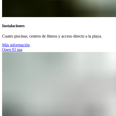
Instalaciones​​​​‌ ‍ ​‍​‍‌‍ ‌ ​‍‌‍‍‌‌‍‌ ‌‍‍‌‌‍ ‍​‍​‍​ ‍‍​‍​‍‌ ​ ‌‍​‌‌‍ ‍‌‍‍‌‌ ‌​‌ ‍‌​‍ ‍‌‍‍‌‌‍ ​‍​‍​‍ ​​‍​‍‌‍‍​‌ ​‍‌‍‌‌‌‍‌‍​‍​‍​ ‍‍​‍​‍‌‍‍​‌ ‌​‌ ‌​‌ ​​‌ ​ ​ ‍‍​‍ ​‍ ‌‍ ​​‍ ‌‌‍​‌‌‍ ‍‌‍‌​​‍ ‌‌ ​‍​‍ ‌‌‍‍​‌‍ ‌ ‌​‌‍‌‌‌‍ ​‌ ​ ​‍ ‌‌ ​ ‌ ‌​‌ ‌‌‌‍‌​‌‍‍‌‌‍ ​‍ ‍‌ ‌‍‌‍‌‌‌ ​‍‌‍​ ‌‍‌‌‌‍ ​​‍ ‍‌‍​‌‌ ​​‌ ​​​‍ ‌‍‍‌‌‍ ‍‌ ‌​‌‍‌‌‌‍ ‍‌ ‌​​‍ ‌‍‌‌‌‍‌​‌‍‍‌‌ ‌​​‍ ‌‍ ‌‌‍ ‌‍‌​‌‍‌‌​ ‌‌ ​​‌ ​‍‌‍‌‌‌ ​ ‌‍‌‌‌‍ ‍‌ ‌​‌‍​‌‌ ‌​‌‍‍‌‌‍ ‌‍ ‍​ ‍ ‌‍‍‌‌‍‌​​ ‌​ ‌‍‌‍‌​​ ​‌‌‍‌‌​ ​ ​ ‌ ‌‍‌​​ ​‌​‍ ‌​ ​‌‌‍‌​​ ​​‌‍‌‌​‍ ‌​ ‌​‌‍‌‍‌‍‌‍‌‍​‍​‍ ‌‌‍​‌​ ​ ​ ​‍​ ​‌​‍ ‌‌‍​‌​ ​‍​ ‌‍‌‍​ ​ ‌ ​ ​ ​ ‍‌​ ‌​​ ‌‌​ ‌‍‌‍​‍​ ​​​ ‍ ‌ ‌​‌ ‍‌‌ ​​‌‍‌‌​ ‌‌‍‍​‌‍ ‌ ‌​‌‍‌‌‌‍ ​‌‌​ ‌‍‍‌‌ ‌​‌‍‌‌‌‌​​‌‍​‌‌‍‌ ‌‍‌‌​ ‍ ‌ ​​‌‍​‌‌ ‌​‌‍‍​​ ‌‌ ​​‌‍​‌‌‍‌ ‌‍‌‌‌​​‍‌ ‌‌‌‍‍‌‌‍ ​‌‍‌​‌‍‌‌‌ ​‍​‍‌‌​ ‌‌‌​​‍‌‌ ‌‍‍ ‌‍‌‌‌ ‍‌​‍‌‌​ ​ ‌​‌​​‍‌‌​ ​ ‌​‌​​‍‌‌​ ​‍​ ​‍​ ‌‍​ ‌ ​ ​‌‌‍‌‌​ ‌‍​ ​‌​ ​‌​ ​‌​ ‌​​ ‌‍​ ‌‌‌‍‌​​‍‌‌​ ​‍​ ​‍​‍‌‌​ ‌‌‌​‌​​‍ ‍‌‍​ ‌‍ ‌‍ ‍‌ ‌​‌‍‌‌‌‍ ‍‌ ‌​​‍‌‌​ ‌‌‌​​‍‌‌ ‌‍‍ ‌‍‌‌‌ ‍‌​‍‌‌​ ​ ‌​‌​​‍‌‌​ ​ ‌​‌​​‍‌‌​ ​‍​ ​‍‌‍​‍​ ​​‌‍‌‌​ ‍​‌‍‌‍​ ​​​ ​ ‌‍​‍​ ‍​​ ​‍​ ‌‍​ ‌‌​‍‌‌​ ​‍​ ​‍​‍‌‌​ ‌‌‌​‌​​‍ ‍‌ ‌​‌‍‍‌‌ ‌​‌‍ ​‌‍‌‌​ ‌‍​‍‌‍​‌‌ ​ ‌‍‌‌‌‌‌‌‌ ​‍‌‍ ​​ ‌‌‍‍​‌ ‌​‌ ‌​‌ ​​‌ ​ ​‍‌‌​ ​ ‌​​‌​‍‌‌​ ​‍‌​‌‍​‍‌‌​ ​‍‌​‌‍‌‍ ​​‍ ‌‌‍​‌‌‍ ‍‌‍‌​​‍ ‌‌ ​‍​‍ ‌‌‍‍​‌‍ ‌ ‌​‌‍‌‌‌‍ ​‌ ​ ​‍ ‌‌ ​ ‌ ‌​‌ ‌‌‌‍‌​‌‍‍‌‌‍ ​‍ ‍‌ ‌‍‌‍‌‌‌ ​‍‌‍​ ‌‍‌‌‌‍ ​​‍ ‍‌‍​‌‌ ​​‌ ​​​‍‌‍‌‍‍‌‌‍‌​​ ‌​ ‌‍‌‍‌​​ ​‌‌‍‌‌​ ​ ​ ‌ ‌‍‌​​ ​‌​‍ ‌​ ​‌‌‍‌​​ ​​‌‍‌‌​‍ ‌​ ‌​‌‍‌‍‌‍‌‍‌‍​‍​‍ ‌‌‍​‌​ ​ ​ ​‍​ ​‌​‍ ‌‌‍​‌​ ​‍​ ‌‍‌‍​ ​ ‌ ​ ​ ​ ‍‌​ ‌​​ ‌‌​ ‌‍‌‍​‍​ ​​​‍‌‍‌ ‌​‌ ‍‌‌ ​​‌‍‌‌​ ‌‌‍‍​‌‍ ‌ ‌​‌‍‌‌‌‍ ​‌‌​ ‌‍‍‌‌ ‌​‌‍‌‌‌‌​​‌‍​‌‌‍‌ ‌‍‌‌​‍‌‍‌ ​​‌‍​‌‌ ‌​‌‍‍​​ ‌‌ ​​‌‍​‌‌‍‌ ‌‍‌‌‌​​‍‌ ‌‌‌‍‍‌‌‍ ​‌‍‌​‌‍‌‌‌ ​‍​‍‌‌​ ‌‌‌​​‍‌‌ ‌‍‍ ‌‍‌‌‌ ‍‌​‍‌‌​ ​ ‌​‌​​‍‌‌​ ​ ‌​‌​​‍‌‌​ ​‍​ ​‍​ ‌‍​ ‌ ​ ​‌‌‍‌‌​ ‌‍​ ​‌​ ​‌​ ​‌​ ‌​​ ‌‍​ ‌‌‌‍‌​​‍‌‌​ ​‍​ ​‍​‍‌‌​ ‌‌‌​‌​​‍ ‍‌‍​ ‌‍ ‌‍ ‍‌ ‌​‌‍‌‌‌‍ ‍‌ ‌​​‍‌‌​ ‌‌‌​​‍‌‌ ‌‍‍ ‌‍‌‌‌ ‍‌​‍‌‌​ ​ ‌​‌​​‍‌‌​ ​ ‌​‌​​‍‌‌​ ​‍​ ​‍‌‍​‍​ ​​‌‍‌‌​ ‍​‌‍‌‍​ ​​​ ​ ‌‍​‍​ ‍​​ ​‍​ ‌‍​ ‌‌​‍‌‌​ ​‍​ ​‍​‍‌‌​ ‌‌‌​‌​​‍ ‍‌ ‌​‌‍‍‌‌ ‌​‌‍ ​‌‍‌‌​‍‌‍‌ ​​‌‍‌‌‌ ​‍‌ ​ ‌ ​​‌‍‌‌‌‍​ ‌ ‌​‌‍‍‌‌ ‌‍‌‍‌‌​ ‌‌ ​​‌ ‌‌‌‍​‍‌‍ ​‌‍‍‌‌ ​ ‌‍‍​‌‍‌‌‌‍‌​​‍​‍‌ ‌
Cuatro piscinas, centros de fitness y acceso directo a la playa.​​​​‌ ‍ ​‍​‍‌‍ ‌ ​‍‌‍‍‌‌‍‌ ‌‍‍‌‌‍ ‍​‍​‍​ ‍‍​‍​‍‌ ​ ‌‍​‌‌‍ ‍‌‍‍‌‌ ‌​‌ ‍‌​‍ ‍‌‍‍‌‌‍ ​‍​‍​‍ ​​‍​‍‌‍‍​‌ ​‍‌‍‌‌‌‍‌‍​‍​‍​ ‍‍​‍​‍‌‍‍​‌ ‌​‌ ‌​‌ ​​‌ ​ ​ ‍‍​‍ ​‍ ‌‍ ​​‍ ‌‌‍​‌‌‍ ‍‌‍‌​​‍ ‌‌ ​‍​‍ ‌‌‍‍​‌‍ ‌ ‌​‌‍‌‌‌‍ ​‌ ​ ​‍ ‌‌ ​ ‌ ‌​‌ ‌‌‌‍‌​‌‍‍‌‌‍ ​‍ ‍‌ ‌‍‌‍‌‌‌ ​‍‌‍​ ‌‍‌‌‌‍ ​​‍ ‍‌‍​‌‌ ​​‌ ​​​‍ ‌‍‍‌‌‍ ‍‌ ‌​‌‍‌‌‌‍ ‍‌ ‌​​‍ ‌‍‌‌‌‍‌​‌‍‍‌‌ ‌​​‍ ‌‍ ‌‌‍ ‌‍‌​‌‍‌‌​ ‌‌ ​​‌ ​‍‌‍‌‌‌ ​ ‌‍‌‌‌‍ ‍‌ ‌​‌‍​‌‌ ‌​‌‍‍‌‌‍ ‌‍ ‍​ ‍ ‌‍‍‌‌‍‌​​ ‌​ ‌‍‌‍‌​​ ​‌‌‍‌‌​ ​ ​ ‌ ‌‍‌​​ ​‌​‍ ‌​ ​‌‌‍‌​​ ​​‌‍‌‌​‍ ‌​ ‌​‌‍‌‍‌‍‌‍‌‍​‍​‍ ‌‌‍​‌​ ​ ​ ​‍​ ​‌​‍ ‌‌‍​‌​ ​‍​ ‌‍‌‍​ ​ ‌ ​ ​ ​ ‍‌​ ‌​​ ‌‌​ ‌‍‌‍​‍​ ​​​ ‍ ‌ ‌​‌ ‍‌‌ ​​‌‍‌‌​ ‌‌‍‍​‌‍ ‌ ‌​‌‍‌‌‌‍ ​‌‌​ ‌‍‍‌‌ ‌​‌‍‌‌‌‌​​‌‍​‌‌‍‌ ‌‍‌‌​ ‍ ‌ ​​‌‍​‌‌ ‌​‌‍‍​​ ‌‌ ​​‌‍​‌‌‍‌ ‌‍‌‌‌​​‍‌ ‌‌‌‍‍‌‌‍ ​‌‍‌​‌‍‌‌‌ ​‍​‍‌‌​ ‌‌‌​​‍‌‌ ‌‍‍ ‌‍‌‌‌ ‍‌​‍‌‌​ ​ ‌​‌​​‍‌‌​ ​ ‌​‌​​‍‌‌​ ​‍​ ​‍​ ‌‍​ ‌ ​ ​‌‌‍‌‌​ ‌‍​ ​‌​ ​‌​ ​‌​ ‌​​ ‌‍​ ‌‌‌‍‌​​‍‌‌​ ​‍​ ​‍​‍‌‌​ ‌‌‌​‌​​‍ ‍‌‍​ ‌‍ ‌‍ ‍‌ ‌​‌‍‌‌‌‍ ‍‌ ‌​​‍‌‌​ ‌‌‌​​‍‌‌ ‌‍‍ ‌‍‌‌‌ ‍‌​‍‌‌​ ​ ‌​‌​​‍‌‌​ ​ ‌​‌​​‍‌‌​ ​‍​ ​‍‌‍​‍​ ​​‌‍‌‌​ ‍​‌‍‌‍​ ​​​ ​ ‌‍​‍​ ‍​​ ​‍​ ‌‍​ ‌‌​‍‌‌​ ​‍​ ​‍​‍‌‌​ ‌‌‌​‌​​‍ ‍‌‍‌‌‌ ‍​‌‍​ ‌‍‌‌‌ ​‍‌ ​​‌ ‌​​ ‌‍​‍‌‍​‌‌ ​ ‌‍‌‌‌‌‌‌‌ ​‍‌‍ ​​ ‌‌‍‍​‌ ‌​‌ ‌​‌ ​​‌ ​ ​‍‌‌​ ​ ‌​​‌​‍‌‌​ ​‍‌​‌‍​‍‌‌​ ​‍‌​‌‍‌‍ ​​‍ ‌‌‍​‌‌‍ ‍‌‍‌​​‍ ‌‌ ​‍​‍ ‌‌‍‍​‌‍ ‌ ‌​‌‍‌‌‌‍ ​‌ ​ ​‍ ‌‌ ​ ‌ ‌​‌ ‌‌‌‍‌​‌‍‍‌‌‍ ​‍ ‍‌ ‌‍‌‍‌‌‌ ​‍‌‍​ ‌‍‌‌‌‍ ​​‍ ‍‌‍​‌‌ ​​‌ ​​​‍‌‍‌‍‍‌‌‍‌​​ ‌​ ‌‍‌‍‌​​ ​‌‌‍‌‌​ ​ ​ ‌ ‌‍‌​​ ​‌​‍ ‌​ ​‌‌‍‌​​ ​​‌‍‌‌​‍ ‌​ ‌​‌‍‌‍‌‍‌‍‌‍​‍​‍ ‌‌‍​‌​ ​ ​ ​‍​ ​‌​‍ ‌‌‍​‌​ ​‍​ ‌‍‌‍​ ​ ‌ ​ ​ ​ ‍‌​ ‌​​ ‌‌​ ‌‍‌‍​‍​ ​​​‍‌‍‌ ‌​‌ ‍‌‌ ​​‌‍‌‌​ ‌‌‍‍​‌‍ ‌ ‌​‌‍‌‌‌‍ ​‌‌​ ‌‍‍‌‌ ‌​‌‍‌‌‌‌​​‌‍​‌‌‍‌ ‌‍‌‌​‍‌‍‌ ​​‌‍​‌‌ ‌​‌‍‍​​ ‌‌ ​​‌‍​‌‌‍‌ ‌‍‌‌‌​​‍‌ ‌‌‌‍‍‌‌‍ ​‌‍‌​‌‍‌‌‌ ​‍​‍‌‌​ ‌‌‌​​‍‌‌ ‌‍‍ ‌‍‌‌‌ ‍‌​‍‌‌​ ​ ‌​‌​​‍‌‌​ ​ ‌​‌​​‍‌‌​ ​‍​ ​‍​ ‌‍​ ‌ ​ ​‌‌‍‌‌​ ‌‍​ ​‌​ ​‌​ ​‌​ ‌​​ ‌‍​ ‌‌‌‍‌​​‍‌‌​ ​‍​ ​‍​‍‌‌​ ‌‌‌​‌​​‍ ‍‌‍​ ‌‍ ‌‍ ‍‌ ‌​‌‍‌‌‌‍ ‍‌ ‌​​‍‌‌​ ‌‌‌​​‍‌‌ ‌‍‍ ‌‍‌‌‌ ‍‌​‍‌‌​ ​ ‌​‌​​‍‌‌​ ​ ‌​‌​​‍‌‌​ ​‍​ ​‍‌‍​‍​ ​​‌‍‌‌​ ‍​‌‍‌‍​ ​​​ ​ ‌‍​‍​ ‍​​ ​‍​ ‌‍​ ‌‌​‍‌‌​ ​‍​ ​‍​‍‌‌​ ‌‌‌​‌​​‍ ‍‌‍‌‌‌ ‍​‌‍​ ‌‍‌‌‌ ​‍‌ ​​‌ ‌​​‍‌‍‌ ​​‌‍‌‌‌ ​‍‌ ​ ‌ ​​‌‍‌‌‌‍​ ‌ ‌​‌‍‍‌‌ ‌‍‌‍‌‌​ ‌‌ ​​‌ ‌‌‌‍​‍‌‍ ​‌‍‍‌‌ ​ ‌‍‍​‌‍‌‌‌‍‌​​‍​‍‌ ‌
Más información​​​​‌ ‍ ​‍​‍‌‍ ‌ ​‍‌‍‍‌‌‍‌ ‌‍‍‌‌‍ ‍​‍​‍​ ‍‍​‍​‍‌ ​ ‌‍​‌‌‍ ‍‌‍‍‌‌ ‌​‌ ‍‌​‍ ‍‌‍‍‌‌‍ ​‍​‍​‍ ​​‍​‍‌‍‍​‌ ​‍‌‍‌‌‌‍‌‍​‍​‍​ ‍‍​‍​‍‌‍‍​‌ ‌​‌ ‌​‌ ​​‌ ​ ​ ‍‍​‍ ​‍ ‌‍ ​​‍ ‌‌‍​‌‌‍ ‍‌‍‌​​‍ ‌‌ ​‍​‍ ‌‌‍‍​‌‍ ‌ ‌​‌‍‌‌‌‍ ​‌ ​ ​‍ ‌‌ ​ ‌ ‌​‌ ‌‌‌‍‌​‌‍‍‌‌‍ ​‍ ‍‌ ‌‍‌‍‌‌‌ ​‍‌‍​ ‌‍‌‌‌‍ ​​‍ ‍‌‍​‌‌ ​​‌ ​​​‍ ‌‍‍‌‌‍ ‍‌ ‌​‌‍‌‌‌‍ ‍‌ ‌​​‍ ‌‍‌‌‌‍‌​‌‍‍‌‌ ‌​​‍ ‌‍ ‌‌‍ ‌‍‌​‌‍‌‌​ ‌‌ ​​‌ ​‍‌‍‌‌‌ ​ ‌‍‌‌‌‍ ‍‌ ‌​‌‍​‌‌ ‌​‌‍‍‌‌‍ ‌‍ ‍​ ‍ ‌‍‍‌‌‍‌​​ ‌​ ‌‍‌‍‌​​ ​‌‌‍‌‌​ ​ ​ ‌ ‌‍‌​​ ​‌​‍ ‌​ ​‌‌‍‌​​ ​​‌‍‌‌​‍ ‌​ ‌​‌‍‌‍‌‍‌‍‌‍​‍​‍ ‌‌‍​‌​ ​ ​ ​‍​ ​‌​‍ ‌‌‍​‌​ ​‍​ ‌‍‌‍​ ​ ‌ ​ ​ ​ ‍‌​ ‌​​ ‌‌​ ‌‍‌‍​‍​ ​​​ ‍ ‌ ‌​‌ ‍‌‌ ​​‌‍‌‌​ ‌‌‍‍​‌‍ ‌ ‌​‌‍‌‌‌‍ ​‌‌​ ‌‍‍‌‌ ‌​‌‍‌‌‌‌​​‌‍​‌‌‍‌ ‌‍‌‌​ ‍ ‌ ​​‌‍​‌‌ ‌​‌‍‍​​ ‌‌ ​​‌‍​‌‌‍‌ ‌‍‌‌‌​​‍‌ ‌‌‌‍‍‌‌‍ ​‌‍‌​‌‍‌‌‌ ​‍​‍‌‌​ ‌‌‌​​‍‌‌ ‌‍‍ ‌‍‌‌‌ ‍‌​‍‌‌​ ​ ‌​‌​​‍‌‌​ ​ ‌​‌​​‍‌‌​ ​‍​ ​‍​ ‌‍​ ‌ ​ ​‌‌‍‌‌​ ‌‍​ ​‌​ ​‌​ ​‌​ ‌​​ ‌‍​ ‌‌‌‍‌​​‍‌‌​ ​‍​ ​‍​‍‌‌​ ‌‌‌​‌​​‍ ‍‌‍​ ‌‍ ‌‍ ‍‌ ‌​‌‍‌‌‌‍ ‍‌ ‌​​‍‌‌​ ‌‌‌​​‍‌‌ ‌‍‍ ‌‍‌‌‌ ‍‌​‍‌‌​ ​ ‌​‌​​‍‌‌​ ​ ‌​‌​​‍‌‌​ ​‍​ ​‍‌‍​‍​ ​​‌‍‌‌​ ‍​‌‍‌‍​ ​​​ ​ ‌‍​‍​ ‍​​ ​‍​ ‌‍​ ‌‌​‍‌‌​ ​‍​ ​‍​‍‌‌​ ‌‌‌​‌​​‍ ‍‌ ​​‌ ​‍‌‍‍‌‌‍ ‌‌‍​‌‌ ​‍‌ ‍‌‌​​ ‌ ‌​‌‍​‌​‍ ‍‌‍ ​‌‍​‌‌‍​‍‌‍‌‌‌‍ ​​ ‌‍​‍‌‍​‌‌ ​ ‌‍‌‌‌‌‌‌‌ ​‍‌‍ ​​ ‌‌‍‍​‌ ‌​‌ ‌​‌ ​​‌ ​ ​‍‌‌​ ​ ‌​​‌​‍‌‌​ ​‍‌​‌‍​‍‌‌​ ​‍‌​‌‍‌‍ ​​‍ ‌‌‍​‌‌‍ ‍‌‍‌​​‍ ‌‌ ​‍​‍ ‌‌‍‍​‌‍ ‌ ‌​‌‍‌‌‌‍ ​‌ ​ ​‍ ‌‌ ​ ‌ ‌​‌ ‌‌‌‍‌​‌‍‍‌‌‍ ​‍ ‍‌ ‌‍‌‍‌‌‌ ​‍‌‍​ ‌‍‌‌‌‍ ​​‍ ‍‌‍​‌‌ ​​‌ ​​​‍‌‍‌‍‍‌‌‍‌​​ ‌​ ‌‍‌‍‌​​ ​‌‌‍‌‌​ ​ ​ ‌ ‌‍‌​​ ​‌​‍ ‌​ ​‌‌‍‌​​ ​​‌‍‌‌​‍ ‌​ ‌​‌‍‌‍‌‍‌‍‌‍​‍​‍ ‌‌‍​‌​ ​ ​ ​‍​ ​‌​‍ ‌‌‍​‌​ ​‍​ ‌‍‌‍​ ​ ‌ ​ ​ ​ ‍‌​ ‌​​ ‌‌​ ‌‍‌‍​‍​ ​​​‍‌‍‌ ‌​‌ ‍‌‌ ​​‌‍‌‌​ ‌‌‍‍​‌‍ ‌ ‌​‌‍‌‌‌‍ ​‌‌​ ‌‍‍‌‌ ‌​‌‍‌‌‌‌​​‌‍​‌‌‍‌ ‌‍‌‌​‍‌‍‌ ​​‌‍​‌‌ ‌​‌‍‍​​ ‌‌ ​​‌‍​‌‌‍‌ ‌‍‌‌‌​​‍‌ ‌‌‌‍‍‌‌‍ ​‌‍‌​‌‍‌‌‌ ​‍​‍‌‌​ ‌‌‌​​‍‌‌ ‌‍‍ ‌‍‌‌‌ ‍‌​‍‌‌​ ​ ‌​‌​​‍‌‌​ ​ ‌​‌​​‍‌‌​ ​‍​ ​‍​ ‌‍​ ‌ ​ ​‌‌‍‌‌​ ‌‍​ ​‌​ ​‌​ ​‌​ ‌​​ ‌‍​ ‌‌‌‍‌​​‍‌‌​ ​‍​ ​‍​‍‌‌​ ‌‌‌​‌​​‍ ‍‌‍​ ‌‍ ‌‍ ‍‌ ‌​‌‍‌‌‌‍ ‍‌ ‌​​‍‌‌​ ‌‌‌​​‍‌‌ ‌‍‍ ‌‍‌‌‌ ‍‌​‍‌‌​ ​ ‌​‌​​‍‌‌​ ​ ‌​‌​​‍‌‌​ ​‍​ ​‍‌‍​‍​ ​​‌‍‌‌​ ‍​‌‍‌‍​ ​​​ ​ ‌‍​‍​ ‍​​ ​‍​ ‌‍​ ‌‌​‍‌‌​ ​‍​ ​‍​‍‌‌​ ‌‌‌​‌​​‍ ‍‌ ​​‌ ​‍‌‍‍‌‌‍ ‌‌‍​‌‌ ​‍‌ ‍‌‌​​ ‌ ‌​‌‍​‌​‍ ‍‌‍ ​‌‍​‌‌‍​‍‌‍‌‌‌‍ ​​‍‌‍‌ ​​‌‍‌‌‌ ​‍‌ ​ ‌ ​​‌‍‌‌‌‍​ ‌ ‌​‌‍‍‌‌ ‌‍‌‍‌‌​ ‌‌ ​​‌ ‌‌‌‍​‍‌‍ ​‌‍‍‌‌ ​ ‌‍‍​‌‍‌‌‌‍‌​​‍​‍‌ ‌
Open El spa​​​​‌ ‍ ​‍​‍‌‍ ‌ ​‍‌‍‍‌‌‍‌ ‌‍‍‌‌‍ ‍​‍​‍​ ‍‍​‍​‍‌ ​ ‌‍​‌‌‍ ‍‌‍‍‌‌ ‌​‌ ‍‌​‍ ‍‌‍‍‌‌‍ ​‍​‍​‍ ​​‍​‍‌‍‍​‌ ​‍‌‍‌‌‌‍‌‍​‍​‍​ ‍‍​‍​‍‌‍‍​‌ ‌​‌ ‌​‌ ​​‌ ​ ​ ‍‍​‍ ​‍ ‌‍ ​​‍ ‌‌‍​‌‌‍ ‍‌‍‌​​‍ ‌‌ ​‍​‍ ‌‌‍‍​‌‍ ‌ ‌​‌‍‌‌‌‍ ​‌ ​ ​‍ ‌‌ ​ ‌ ‌​‌ ‌‌‌‍‌​‌‍‍‌‌‍ ​‍ ‍‌ ‌‍‌‍‌‌‌ ​‍‌‍​ ‌‍‌‌‌‍ ​​‍ ‍‌‍​‌‌ ​​‌ ​​​‍ ‌‍‍‌‌‍ ‍‌ ‌​‌‍‌‌‌‍ ‍‌ ‌​​‍ ‌‍‌‌‌‍‌​‌‍‍‌‌ ‌​​‍ ‌‍ ‌‌‍ ‌‍‌​‌‍‌‌​ ‌‌ ​​‌ ​‍‌‍‌‌‌ ​ ‌‍‌‌‌‍ ‍‌ ‌​‌‍​‌‌ ‌​‌‍‍‌‌‍ ‌‍ ‍​ ‍ ‌‍‍‌‌‍‌​​ ‌​ ‌‍‌‍‌​​ ​‌‌‍‌‌​ ​ ​ ‌ ‌‍‌​​ ​‌​‍ ‌​ ​‌‌‍‌​​ ​​‌‍‌‌​‍ ‌​ ‌​‌‍‌‍‌‍‌‍‌‍​‍​‍ ‌‌‍​‌​ ​ ​ ​‍​ ​‌​‍ ‌‌‍​‌​ ​‍​ ‌‍‌‍​ ​ ‌ ​ ​ ​ ‍‌​ ‌​​ ‌‌​ ‌‍‌‍​‍​ ​​​ ‍ ‌ ‌​‌ ‍‌‌ ​​‌‍‌‌​ ‌‌‍‍​‌‍ ‌ ‌​‌‍‌‌‌‍ ​‌‌​ ‌‍‍‌‌ ‌​‌‍‌‌‌‌​​‌‍​‌‌‍‌ ‌‍‌‌​ ‍ ‌ ​​‌‍​‌‌ ‌​‌‍‍​​ ‌‌ ​​‌‍​‌‌‍‌ ‌‍‌‌‌​​‍‌ ‌‌‌‍‍‌‌‍ ​‌‍‌​‌‍‌‌‌ ​‍​‍‌‌​ ‌‌‌​​‍‌‌ ‌‍‍ ‌‍‌‌‌ ‍‌​‍‌‌​ ​ ‌​‌​​‍‌‌​ ​ ‌​‌​​‍‌‌​ ​‍​ ​‍​ ‌‍​ ‌ ​ ​‌‌‍‌‌​ ‌‍​ ​‌​ ​‌​ ​‌​ ‌​​ ‌‍​ ‌‌‌‍‌​​‍‌‌​ ​‍​ ​‍​‍‌‌​ ‌‌‌​‌​​‍ ‍‌‍​ ‌‍ ‌‍ ‍‌ ‌​‌‍‌‌‌‍ ‍‌ ‌​​‍‌‌​ ‌‌‌​​‍‌‌ ‌‍‍ ‌‍‌‌‌ ‍‌​‍‌‌​ ​ ‌​‌​​‍‌‌​ ​ ‌​‌​​‍‌‌​ ​‍​ ​‍​ ‍‌‌‍​‌​ ‍‌​ ​‍​ ‌ ​ ​‌​ ​ ‌‍​‌​ ​‌​ ‌ ​ ‍‌​ ‍‌​‍‌‌​ ​‍​ ​‍​‍‌‌​ ‌‌‌​‌​​‍ ‍‌ ‌​‌‍‍‌‌ ‌​‌‍ ​‌‍‌‌​ ‌‍​‍‌‍​‌‌ ​ ‌‍‌‌‌‌‌‌‌ ​‍‌‍ ​​ ‌‌‍‍​‌ ‌​‌ ‌​‌ ​​‌ ​ ​‍‌‌​ ​ ‌​​‌​‍‌‌​ ​‍‌​‌‍​‍‌‌​ ​‍‌​‌‍‌‍ ​​‍ ‌‌‍​‌‌‍ ‍‌‍‌​​‍ ‌‌ ​‍​‍ ‌‌‍‍​‌‍ ‌ ‌​‌‍‌‌‌‍ ​‌ ​ ​‍ ‌‌ ​ ‌ ‌​‌ ‌‌‌‍‌​‌‍‍‌‌‍ ​‍ ‍‌ ‌‍‌‍‌‌‌ ​‍‌‍​ ‌‍‌‌‌‍ ​​‍ ‍‌‍​‌‌ ​​‌ ​​​‍‌‍‌‍‍‌‌‍‌​​ ‌​ ‌‍‌‍‌​​ ​‌‌‍‌‌​ ​ ​ ‌ ‌‍‌​​ ​‌​‍ ‌​ ​‌‌‍‌​​ ​​‌‍‌‌​‍ ‌​ ‌​‌‍‌‍‌‍‌‍‌‍​‍​‍ ‌‌‍​‌​ ​ ​ ​‍​ ​‌​‍ ‌‌‍​‌​ ​‍​ ‌‍‌‍​ ​ ‌ ​ ​ ​ ‍‌​ ‌​​ ‌‌​ ‌‍‌‍​‍​ ​​​‍‌‍‌ ‌​‌ ‍‌‌ ​​‌‍‌‌​ ‌‌‍‍​‌‍ ‌ ‌​‌‍‌‌‌‍ ​‌‌​ ‌‍‍‌‌ ‌​‌‍‌‌‌‌​​‌‍​‌‌‍‌ ‌‍‌‌​‍‌‍‌ ​​‌‍​‌‌ ‌​‌‍‍​​ ‌‌ ​​‌‍​‌‌‍‌ ‌‍‌‌‌​​‍‌ ‌‌‌‍‍‌‌‍ ​‌‍‌​‌‍‌‌‌ ​‍​‍‌‌​ ‌‌‌​​‍‌‌ ‌‍‍ ‌‍‌‌‌ ‍‌​‍‌‌​ ​ ‌​‌​​‍‌‌​ ​ ‌​‌​​‍‌‌​ ​‍​ ​‍​ ‌‍​ ‌ ​ ​‌‌‍‌‌​ ‌‍​ ​‌​ ​‌​ ​‌​ ‌​​ ‌‍​ ‌‌‌‍‌​​‍‌‌​ ​‍​ ​‍​‍‌‌​ ‌‌‌​‌​​‍ ‍‌‍​ ‌‍ ‌‍ ‍‌ ‌​‌‍‌‌‌‍ ‍‌ ‌​​‍‌‌​ ‌‌‌​​‍‌‌ ‌‍‍ ‌‍‌‌‌ ‍‌​‍‌‌​ ​ ‌​‌​​‍‌‌​ ​ ‌​‌​​‍‌‌​ ​‍​ ​‍​ ‍‌‌‍​‌​ ‍‌​ ​‍​ ‌ ​ ​‌​ ​ ‌‍​‌​ ​‌​ ‌ ​ ‍‌​ ‍‌​‍‌‌​ ​‍​ ​‍​‍‌‌​ ‌‌‌​‌​​‍ ‍‌ ‌​‌‍‍‌‌ ‌​‌‍ ​‌‍‌‌​‍‌‍‌ ​​‌‍‌‌‌ ​‍‌ ​ ‌ ​​‌‍‌‌‌‍​ ‌ ‌​‌‍‍‌‌ ‌‍‌‍‌‌​ ‌‌ ​​‌ ‌‌‌‍​‍‌‍ ​‌‍‍‌‌ ​ ‌‍‍​‌‍‌‌‌‍‌​​‍​‍‌ ‌