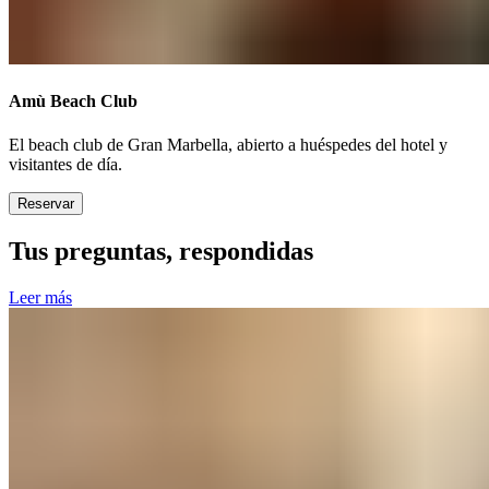
Amù Beach Club​​​​‌ ‍ ​‍​‍‌‍ ‌ ​‍‌‍‍‌‌‍‌ ‌‍‍‌‌‍ ‍​‍​‍​ ‍‍​‍​‍‌ ​ ‌‍​‌‌‍ ‍‌‍‍‌‌ ‌​‌ ‍‌​‍ ‍‌‍‍‌‌‍ ​‍​‍​‍ ​​‍​‍‌‍‍​‌ ​‍‌‍‌‌‌‍‌‍​‍​‍​ ‍‍​‍​‍‌‍‍​‌ ‌​‌ ‌​‌ ​​‌ ​ ​ ‍‍​‍ ​‍ ‌‍ ​​‍ ‌‌‍​‌‌‍ ‍‌‍‌​​‍ ‌‌ ​‍​‍ ‌‌‍‍​‌‍ ‌ ‌​‌‍‌‌‌‍ ​‌ ​ ​‍ ‌‌ ​ ‌ ‌​‌ ‌‌‌‍‌​‌‍‍‌‌‍ ​‍ ‍‌ ‌‍‌‍‌‌‌ ​‍‌‍​ ‌‍‌‌‌‍ ​​‍ ‍‌‍​‌‌ ​​‌ ​​​‍ ‌‍‍‌‌‍ ‍‌ ‌​‌‍‌‌‌‍ ‍‌ ‌​​‍ ‌‍‌‌‌‍‌​‌‍‍‌‌ ‌​​‍ ‌‍ ‌‌‍ ‌‍‌​‌‍‌‌​ ‌‌ ​​‌ ​‍‌‍‌‌‌ ​ ‌‍‌‌‌‍ ‍‌ ‌​‌‍​‌‌ ‌​‌‍‍‌‌‍ ‌‍ ‍​ ‍ ‌‍‍‌‌‍‌​​ ‌​ ‌‍‌‍‌​​ ​‌‌‍‌‌​ ​ ​ ‌ ‌‍‌​​ ​‌​‍ ‌​ ​‌‌‍‌​​ ​​‌‍‌‌​‍ ‌​ ‌​‌‍‌‍‌‍‌‍‌‍​‍​‍ ‌‌‍​‌​ ​ ​ ​‍​ ​‌​‍ ‌‌‍​‌​ ​‍​ ‌‍‌‍​ ​ ‌ ​ ​ ​ ‍‌​ ‌​​ ‌‌​ ‌‍‌‍​‍​ ​​​ ‍ ‌ ‌​‌ ‍‌‌ ​​‌‍‌‌​ ‌‌‍‍​‌‍ ‌ ‌​‌‍‌‌‌‍ ​‌‌​ ‌‍‍‌‌ ‌​‌‍‌‌‌‌​​‌‍​‌‌‍‌ ‌‍‌‌​ ‍ ‌ ​​‌‍​‌‌ ‌​‌‍‍​​ ‌‌ ​​‌‍​‌‌‍‌ ‌‍‌‌‌​​‍‌ ‌‌‌‍‍‌‌‍ ​‌‍‌​‌‍‌‌‌ ​‍​‍‌‌​ ‌‌‌​​‍‌‌ ‌‍‍ ‌‍‌‌‌ ‍‌​‍‌‌​ ​ ‌​‌​​‍‌‌​ ​ ‌​‌​​‍‌‌​ ​‍​ ​‍​ ‌‍​ ‌ ​ ​‌‌‍‌‌​ ‌‍​ ​‌​ ​‌​ ​‌​ ‌​​ ‌‍​ ‌‌‌‍‌​​‍‌‌​ ​‍​ ​‍​‍‌‌​ ‌‌‌​‌​​‍ ‍‌‍​ ‌‍ ‌‍ ‍‌ ‌​‌‍‌‌‌‍ ‍‌ ‌​​‍‌‌​ ‌‌‌​​‍‌‌ ‌‍‍ ‌‍‌‌‌ ‍‌​‍‌‌​ ​ ‌​‌​​‍‌‌​ ​ ‌​‌​​‍‌‌​ ​‍​ ​‍‌‍​‍‌‍​‌‌‍​‌​ ​‌​ ‍‌​ ​​‌‍‌‌​ ​‌​ ‍‌‌‍‌‍​ ​​‌‍​ ​‍‌‌​ ​‍​ ​‍​‍‌‌​ ‌‌‌​‌​​‍ ‍‌ ‌​‌‍‍‌‌ ‌​‌‍ ​‌‍‌‌​ ‌‍​‍‌‍​‌‌ ​ ‌‍‌‌‌‌‌‌‌ ​‍‌‍ ​​ ‌‌‍‍​‌ ‌​‌ ‌​‌ ​​‌ ​ ​‍‌‌​ ​ ‌​​‌​‍‌‌​ ​‍‌​‌‍​‍‌‌​ ​‍‌​‌‍‌‍ ​​‍ ‌‌‍​‌‌‍ ‍‌‍‌​​‍ ‌‌ ​‍​‍ ‌‌‍‍​‌‍ ‌ ‌​‌‍‌‌‌‍ ​‌ ​ ​‍ ‌‌ ​ ‌ ‌​‌ ‌‌‌‍‌​‌‍‍‌‌‍ ​‍ ‍‌ ‌‍‌‍‌‌‌ ​‍‌‍​ ‌‍‌‌‌‍ ​​‍ ‍‌‍​‌‌ ​​‌ ​​​‍‌‍‌‍‍‌‌‍‌​​ ‌​ ‌‍‌‍‌​​ ​‌‌‍‌‌​ ​ ​ ‌ ‌‍‌​​ ​‌​‍ ‌​ ​‌‌‍‌​​ ​​‌‍‌‌​‍ ‌​ ‌​‌‍‌‍‌‍‌‍‌‍​‍​‍ ‌‌‍​‌​ ​ ​ ​‍​ ​‌​‍ ‌‌‍​‌​ ​‍​ ‌‍‌‍​ ​ ‌ ​ ​ ​ ‍‌​ ‌​​ ‌‌​ ‌‍‌‍​‍​ ​​​‍‌‍‌ ‌​‌ ‍‌‌ ​​‌‍‌‌​ ‌‌‍‍​‌‍ ‌ ‌​‌‍‌‌‌‍ ​‌‌​ ‌‍‍‌‌ ‌​‌‍‌‌‌‌​​‌‍​‌‌‍‌ ‌‍‌‌​‍‌‍‌ ​​‌‍​‌‌ ‌​‌‍‍​​ ‌‌ ​​‌‍​‌‌‍‌ ‌‍‌‌‌​​‍‌ ‌‌‌‍‍‌‌‍ ​‌‍‌​‌‍‌‌‌ ​‍​‍‌‌​ ‌‌‌​​‍‌‌ ‌‍‍ ‌‍‌‌‌ ‍‌​‍‌‌​ ​ ‌​‌​​‍‌‌​ ​ ‌​‌​​‍‌‌​ ​‍​ ​‍​ ‌‍​ ‌ ​ ​‌‌‍‌‌​ ‌‍​ ​‌​ ​‌​ ​‌​ ‌​​ ‌‍​ ‌‌‌‍‌​​‍‌‌​ ​‍​ ​‍​‍‌‌​ ‌‌‌​‌​​‍ ‍‌‍​ ‌‍ ‌‍ ‍‌ ‌​‌‍‌‌‌‍ ‍‌ ‌​​‍‌‌​ ‌‌‌​​‍‌‌ ‌‍‍ ‌‍‌‌‌ ‍‌​‍‌‌​ ​ ‌​‌​​‍‌‌​ ​ ‌​‌​​‍‌‌​ ​‍​ ​‍‌‍​‍‌‍​‌‌‍​‌​ ​‌​ ‍‌​ ​​‌‍‌‌​ ​‌​ ‍‌‌‍‌‍​ ​​‌‍​ ​‍‌‌​ ​‍​ ​‍​‍‌‌​ ‌‌‌​‌​​‍ ‍‌ ‌​‌‍‍‌‌ ‌​‌‍ ​‌‍‌‌​‍‌‍‌ ​​‌‍‌‌‌ ​‍‌ ​ ‌ ​​‌‍‌‌‌‍​ ‌ ‌​‌‍‍‌‌ ‌‍‌‍‌‌​ ‌‌ ​​‌ ‌‌‌‍​‍‌‍ ​‌‍‍‌‌ ​ ‌‍‍​‌‍‌‌‌‍‌​​‍​‍‌ ‌
El beach club de Gran Marbella, abierto a huéspedes del hotel y
visitantes de día.​​​​‌ ‍ ​‍​‍‌‍ ‌ ​‍‌‍‍‌‌‍‌ ‌‍‍‌‌‍ ‍​‍​‍​ ‍‍​‍​‍‌ ​ ‌‍​‌‌‍ ‍‌‍‍‌‌ ‌​‌ ‍‌​‍ ‍‌‍‍‌‌‍ ​‍​‍​‍ ​​‍​‍‌‍‍​‌ ​‍‌‍‌‌‌‍‌‍​‍​‍​ ‍‍​‍​‍‌‍‍​‌ ‌​‌ ‌​‌ ​​‌ ​ ​ ‍‍​‍ ​‍ ‌‍ ​​‍ ‌‌‍​‌‌‍ ‍‌‍‌​​‍ ‌‌ ​‍​‍ ‌‌‍‍​‌‍ ‌ ‌​‌‍‌‌‌‍ ​‌ ​ ​‍ ‌‌ ​ ‌ ‌​‌ ‌‌‌‍‌​‌‍‍‌‌‍ ​‍ ‍‌ ‌‍‌‍‌‌‌ ​‍‌‍​ ‌‍‌‌‌‍ ​​‍ ‍‌‍​‌‌ ​​‌ ​​​‍ ‌‍‍‌‌‍ ‍‌ ‌​‌‍‌‌‌‍ ‍‌ ‌​​‍ ‌‍‌‌‌‍‌​‌‍‍‌‌ ‌​​‍ ‌‍ ‌‌‍ ‌‍‌​‌‍‌‌​ ‌‌ ​​‌ ​‍‌‍‌‌‌ ​ ‌‍‌‌‌‍ ‍‌ ‌​‌‍​‌‌ ‌​‌‍‍‌‌‍ ‌‍ ‍​ ‍ ‌‍‍‌‌‍‌​​ ‌​ ‌‍‌‍‌​​ ​‌‌‍‌‌​ ​ ​ ‌ ‌‍‌​​ ​‌​‍ ‌​ ​‌‌‍‌​​ ​​‌‍‌‌​‍ ‌​ ‌​‌‍‌‍‌‍‌‍‌‍​‍​‍ ‌‌‍​‌​ ​ ​ ​‍​ ​‌​‍ ‌‌‍​‌​ ​‍​ ‌‍‌‍​ ​ ‌ ​ ​ ​ ‍‌​ ‌​​ ‌‌​ ‌‍‌‍​‍​ ​​​ ‍ ‌ ‌​‌ ‍‌‌ ​​‌‍‌‌​ ‌‌‍‍​‌‍ ‌ ‌​‌‍‌‌‌‍ ​‌‌​ ‌‍‍‌‌ ‌​‌‍‌‌‌‌​​‌‍​‌‌‍‌ ‌‍‌‌​ ‍ ‌ ​​‌‍​‌‌ ‌​‌‍‍​​ ‌‌ ​​‌‍​‌‌‍‌ ‌‍‌‌‌​​‍‌ ‌‌‌‍‍‌‌‍ ​‌‍‌​‌‍‌‌‌ ​‍​‍‌‌​ ‌‌‌​​‍‌‌ ‌‍‍ ‌‍‌‌‌ ‍‌​‍‌‌​ ​ ‌​‌​​‍‌‌​ ​ ‌​‌​​‍‌‌​ ​‍​ ​‍​ ‌‍​ ‌ ​ ​‌‌‍‌‌​ ‌‍​ ​‌​ ​‌​ ​‌​ ‌​​ ‌‍​ ‌‌‌‍‌​​‍‌‌​ ​‍​ ​‍​‍‌‌​ ‌‌‌​‌​​‍ ‍‌‍​ ‌‍ ‌‍ ‍‌ ‌​‌‍‌‌‌‍ ‍‌ ‌​​‍‌‌​ ‌‌‌​​‍‌‌ ‌‍‍ ‌‍‌‌‌ ‍‌​‍‌‌​ ​ ‌​‌​​‍‌‌​ ​ ‌​‌​​‍‌‌​ ​‍​ ​‍‌‍​‍‌‍​‌‌‍​‌​ ​‌​ ‍‌​ ​​‌‍‌‌​ ​‌​ ‍‌‌‍‌‍​ ​​‌‍​ ​‍‌‌​ ​‍​ ​‍​‍‌‌​ ‌‌‌​‌​​‍ ‍‌‍‌‌‌ ‍​‌‍​ ‌‍‌‌‌ ​‍‌ ​​‌ ‌​​ ‌‍​‍‌‍​‌‌ ​ ‌‍‌‌‌‌‌‌‌ ​‍‌‍ ​​ ‌‌‍‍​‌ ‌​‌ ‌​‌ ​​‌ ​ ​‍‌‌​ ​ ‌​​‌​‍‌‌​ ​‍‌​‌‍​‍‌‌​ ​‍‌​‌‍‌‍ ​​‍ ‌‌‍​‌‌‍ ‍‌‍‌​​‍ ‌‌ ​‍​‍ ‌‌‍‍​‌‍ ‌ ‌​‌‍‌‌‌‍ ​‌ ​ ​‍ ‌‌ ​ ‌ ‌​‌ ‌‌‌‍‌​‌‍‍‌‌‍ ​‍ ‍‌ ‌‍‌‍‌‌‌ ​‍‌‍​ ‌‍‌‌‌‍ ​​‍ ‍‌‍​‌‌ ​​‌ ​​​‍‌‍‌‍‍‌‌‍‌​​ ‌​ ‌‍‌‍‌​​ ​‌‌‍‌‌​ ​ ​ ‌ ‌‍‌​​ ​‌​‍ ‌​ ​‌‌‍‌​​ ​​‌‍‌‌​‍ ‌​ ‌​‌‍‌‍‌‍‌‍‌‍​‍​‍ ‌‌‍​‌​ ​ ​ ​‍​ ​‌​‍ ‌‌‍​‌​ ​‍​ ‌‍‌‍​ ​ ‌ ​ ​ ​ ‍‌​ ‌​​ ‌‌​ ‌‍‌‍​‍​ ​​​‍‌‍‌ ‌​‌ ‍‌‌ ​​‌‍‌‌​ ‌‌‍‍​‌‍ ‌ ‌​‌‍‌‌‌‍ ​‌‌​ ‌‍‍‌‌ ‌​‌‍‌‌‌‌​​‌‍​‌‌‍‌ ‌‍‌‌​‍‌‍‌ ​​‌‍​‌‌ ‌​‌‍‍​​ ‌‌ ​​‌‍​‌‌‍‌ ‌‍‌‌‌​​‍‌ ‌‌‌‍‍‌‌‍ ​‌‍‌​‌‍‌‌‌ ​‍​‍‌‌​ ‌‌‌​​‍‌‌ ‌‍‍ ‌‍‌‌‌ ‍‌​‍‌‌​ ​ ‌​‌​​‍‌‌​ ​ ‌​‌​​‍‌‌​ ​‍​ ​‍​ ‌‍​ ‌ ​ ​‌‌‍‌‌​ ‌‍​ ​‌​ ​‌​ ​‌​ ‌​​ ‌‍​ ‌‌‌‍‌​​‍‌‌​ ​‍​ ​‍​‍‌‌​ ‌‌‌​‌​​‍ ‍‌‍​ ‌‍ ‌‍ ‍‌ ‌​‌‍‌‌‌‍ ‍‌ ‌​​‍‌‌​ ‌‌‌​​‍‌‌ ‌‍‍ ‌‍‌‌‌ ‍‌​‍‌‌​ ​ ‌​‌​​‍‌‌​ ​ ‌​‌​​‍‌‌​ ​‍​ ​‍‌‍​‍‌‍​‌‌‍​‌​ ​‌​ ‍‌​ ​​‌‍‌‌​ ​‌​ ‍‌‌‍‌‍​ ​​‌‍​ ​‍‌‌​ ​‍​ ​‍​‍‌‌​ ‌‌‌​‌​​‍ ‍‌‍‌‌‌ ‍​‌‍​ ‌‍‌‌‌ ​‍‌ ​​‌ ‌​​‍‌‍‌ ​​‌‍‌‌‌ ​‍‌ ​ ‌ ​​‌‍‌‌‌‍​ ‌ ‌​‌‍‍‌‌ ‌‍‌‍‌‌​ ‌‌ ​​‌ ‌‌‌‍​‍‌‍ ​‌‍‍‌‌ ​ ‌‍‍​‌‍‌‌‌‍‌​​‍​‍‌ ‌
Reservar​​​​‌ ‍ ​‍​‍‌‍ ‌ ​‍‌‍‍‌‌‍‌ ‌‍‍‌‌‍ ‍​‍​‍​ ‍‍​‍​‍‌ ​ ‌‍​‌‌‍ ‍‌‍‍‌‌ ‌​‌ ‍‌​‍ ‍‌‍‍‌‌‍ ​‍​‍​‍ ​​‍​‍‌‍‍​‌ ​‍‌‍‌‌‌‍‌‍​‍​‍​ ‍‍​‍​‍‌‍‍​‌ ‌​‌ ‌​‌ ​​‌ ​ ​ ‍‍​‍ ​‍ ‌‍ ​​‍ ‌‌‍​‌‌‍ ‍‌‍‌​​‍ ‌‌ ​‍​‍ ‌‌‍‍​‌‍ ‌ ‌​‌‍‌‌‌‍ ​‌ ​ ​‍ ‌‌ ​ ‌ ‌​‌ ‌‌‌‍‌​‌‍‍‌‌‍ ​‍ ‍‌ ‌‍‌‍‌‌‌ ​‍‌‍​ ‌‍‌‌‌‍ ​​‍ ‍‌‍​‌‌ ​​‌ ​​​‍ ‌‍‍‌‌‍ ‍‌ ‌​‌‍‌‌‌‍ ‍‌ ‌​​‍ ‌‍‌‌‌‍‌​‌‍‍‌‌ ‌​​‍ ‌‍ ‌‌‍ ‌‍‌​‌‍‌‌​ ‌‌ ​​‌ ​‍‌‍‌‌‌ ​ ‌‍‌‌‌‍ ‍‌ ‌​‌‍​‌‌ ‌​‌‍‍‌‌‍ ‌‍ ‍​ ‍ ‌‍‍‌‌‍‌​​ ‌​ ‌‍‌‍‌​​ ​‌‌‍‌‌​ ​ ​ ‌ ‌‍‌​​ ​‌​‍ ‌​ ​‌‌‍‌​​ ​​‌‍‌‌​‍ ‌​ ‌​‌‍‌‍‌‍‌‍‌‍​‍​‍ ‌‌‍​‌​ ​ ​ ​‍​ ​‌​‍ ‌‌‍​‌​ ​‍​ ‌‍‌‍​ ​ ‌ ​ ​ ​ ‍‌​ ‌​​ ‌‌​ ‌‍‌‍​‍​ ​​​ ‍ ‌ ‌​‌ ‍‌‌ ​​‌‍‌‌​ ‌‌‍‍​‌‍ ‌ ‌​‌‍‌‌‌‍ ​‌‌​ ‌‍‍‌‌ ‌​‌‍‌‌‌‌​​‌‍​‌‌‍‌ ‌‍‌‌​ ‍ ‌ ​​‌‍​‌‌ ‌​‌‍‍​​ ‌‌ ​​‌‍​‌‌‍‌ ‌‍‌‌‌​​‍‌ ‌‌‌‍‍‌‌‍ ​‌‍‌​‌‍‌‌‌ ​‍​‍‌‌​ ‌‌‌​​‍‌‌ ‌‍‍ ‌‍‌‌‌ ‍‌​‍‌‌​ ​ ‌​‌​​‍‌‌​ ​ ‌​‌​​‍‌‌​ ​‍​ ​‍​ ‌‍​ ‌ ​ ​‌‌‍‌‌​ ‌‍​ ​‌​ ​‌​ ​‌​ ‌​​ ‌‍​ ‌‌‌‍‌​​‍‌‌​ ​‍​ ​‍​‍‌‌​ ‌‌‌​‌​​‍ ‍‌‍​ ‌‍ ‌‍ ‍‌ ‌​‌‍‌‌‌‍ ‍‌ ‌​​‍‌‌​ ‌‌‌​​‍‌‌ ‌‍‍ ‌‍‌‌‌ ‍‌​‍‌‌​ ​ ‌​‌​​‍‌‌​ ​ ‌​‌​​‍‌‌​ ​‍​ ​‍‌‍​‍‌‍​‌‌‍​‌​ ​‌​ ‍‌​ ​​‌‍‌‌​ ​‌​ ‍‌‌‍‌‍​ ​​‌‍​ ​‍‌‌​ ​‍​ ​‍​‍‌‌​ ‌‌‌​‌​​‍ ‍‌ ​​‌ ​‍‌‍‍‌‌‍ ‌‌‍​‌‌ ​‍‌ ‍‌‌​​ ‌ ‌​‌‍​‌​‍ ‍‌‍ ​‌‍​‌‌‍​‍‌‍‌‌‌‍ ​​ ‌‍​‍‌‍​‌‌ ​ ‌‍‌‌‌‌‌‌‌ ​‍‌‍ ​​ ‌‌‍‍​‌ ‌​‌ ‌​‌ ​​‌ ​ ​‍‌‌​ ​ ‌​​‌​‍‌‌​ ​‍‌​‌‍​‍‌‌​ ​‍‌​‌‍‌‍ ​​‍ ‌‌‍​‌‌‍ ‍‌‍‌​​‍ ‌‌ ​‍​‍ ‌‌‍‍​‌‍ ‌ ‌​‌‍‌‌‌‍ ​‌ ​ ​‍ ‌‌ ​ ‌ ‌​‌ ‌‌‌‍‌​‌‍‍‌‌‍ ​‍ ‍‌ ‌‍‌‍‌‌‌ ​‍‌‍​ ‌‍‌‌‌‍ ​​‍ ‍‌‍​‌‌ ​​‌ ​​​‍‌‍‌‍‍‌‌‍‌​​ ‌​ ‌‍‌‍‌​​ ​‌‌‍‌‌​ ​ ​ ‌ ‌‍‌​​ ​‌​‍ ‌​ ​‌‌‍‌​​ ​​‌‍‌‌​‍ ‌​ ‌​‌‍‌‍‌‍‌‍‌‍​‍​‍ ‌‌‍​‌​ ​ ​ ​‍​ ​‌​‍ ‌‌‍​‌​ ​‍​ ‌‍‌‍​ ​ ‌ ​ ​ ​ ‍‌​ ‌​​ ‌‌​ ‌‍‌‍​‍​ ​​​‍‌‍‌ ‌​‌ ‍‌‌ ​​‌‍‌‌​ ‌‌‍‍​‌‍ ‌ ‌​‌‍‌‌‌‍ ​‌‌​ ‌‍‍‌‌ ‌​‌‍‌‌‌‌​​‌‍​‌‌‍‌ ‌‍‌‌​‍‌‍‌ ​​‌‍​‌‌ ‌​‌‍‍​​ ‌‌ ​​‌‍​‌‌‍‌ ‌‍‌‌‌​​‍‌ ‌‌‌‍‍‌‌‍ ​‌‍‌​‌‍‌‌‌ ​‍​‍‌‌​ ‌‌‌​​‍‌‌ ‌‍‍ ‌‍‌‌‌ ‍‌​‍‌‌​ ​ ‌​‌​​‍‌‌​ ​ ‌​‌​​‍‌‌​ ​‍​ ​‍​ ‌‍​ ‌ ​ ​‌‌‍‌‌​ ‌‍​ ​‌​ ​‌​ ​‌​ ‌​​ ‌‍​ ‌‌‌‍‌​​‍‌‌​ ​‍​ ​‍​‍‌‌​ ‌‌‌​‌​​‍ ‍‌‍​ ‌‍ ‌‍ ‍‌ ‌​‌‍‌‌‌‍ ‍‌ ‌​​‍‌‌​ ‌‌‌​​‍‌‌ ‌‍‍ ‌‍‌‌‌ ‍‌​‍‌‌​ ​ ‌​‌​​‍‌‌​ ​ ‌​‌​​‍‌‌​ ​‍​ ​‍‌‍​‍‌‍​‌‌‍​‌​ ​‌​ ‍‌​ ​​‌‍‌‌​ ​‌​ ‍‌‌‍‌‍​ ​​‌‍​ ​‍‌‌​ ​‍​ ​‍​‍‌‌​ ‌‌‌​‌​​‍ ‍‌ ​​‌ ​‍‌‍‍‌‌‍ ‌‌‍​‌‌ ​‍‌ ‍‌‌​​ ‌ ‌​‌‍​‌​‍ ‍‌‍ ​‌‍​‌‌‍​‍‌‍‌‌‌‍ ​​‍‌‍‌ ​​‌‍‌‌‌ ​‍‌ ​ ‌ ​​‌‍‌‌‌‍​ ‌ ‌​‌‍‍‌‌ ‌‍‌‍‌‌​ ‌‌ ​​‌ ‌‌‌‍​‍‌‍ ​‌‍‍‌‌ ​ ‌‍‍​‌‍‌‌‌‍‌​​‍​‍‌ ‌
Tus preguntas, respondidas​​​​‌ ‍ ​‍​‍‌‍ ‌ ​‍‌‍‍‌‌‍‌ ‌‍‍‌‌‍ ‍​‍​‍​ ‍‍​‍​‍‌ ​ ‌‍​‌‌‍ ‍‌‍‍‌‌ ‌​‌ ‍‌​‍ ‍‌‍‍‌‌‍ ​‍​‍​‍ ​​‍​‍‌‍‍​‌ ​‍‌‍‌‌‌‍‌‍​‍​‍​ ‍‍​‍​‍‌‍‍​‌ ‌​‌ ‌​‌ ​​‌ ​ ​ ‍‍​‍ ​‍ ‌‍ ​​‍ ‌‌‍​‌‌‍ ‍‌‍‌​​‍ ‌‌ ​‍​‍ ‌‌‍‍​‌‍ ‌ ‌​‌‍‌‌‌‍ ​‌ ​ ​‍ ‌‌ ​ ‌ ‌​‌ ‌‌‌‍‌​‌‍‍‌‌‍ ​‍ ‍‌ ‌‍‌‍‌‌‌ ​‍‌‍​ ‌‍‌‌‌‍ ​​‍ ‍‌‍​‌‌ ​​‌ ​​​‍ ‌‍‍‌‌‍ ‍‌ ‌​‌‍‌‌‌‍ ‍‌ ‌​​‍ ‌‍‌‌‌‍‌​‌‍‍‌‌ ‌​​‍ ‌‍ ‌‌‍ ‌‍‌​‌‍‌‌​ ‌‌ ​​‌ ​‍‌‍‌‌‌ ​ ‌‍‌‌‌‍ ‍‌ ‌​‌‍​‌‌ ‌​‌‍‍‌‌‍ ‌‍ ‍​ ‍ ‌‍‍‌‌‍‌​​ ‌​ ‌‍‌‍‌​​ ​‌‌‍‌‌​ ​ ​ ‌ ‌‍‌​​ ​‌​‍ ‌​ ​‌‌‍‌​​ ​​‌‍‌‌​‍ ‌​ ‌​‌‍‌‍‌‍‌‍‌‍​‍​‍ ‌‌‍​‌​ ​ ​ ​‍​ ​‌​‍ ‌‌‍​‌​ ​‍​ ‌‍‌‍​ ​ ‌ ​ ​ ​ ‍‌​ ‌​​ ‌‌​ ‌‍‌‍​‍​ ​​​ ‍ ‌ ‌​‌ ‍‌‌ ​​‌‍‌‌​ ‌‌‍‍​‌‍ ‌ ‌​‌‍‌‌‌‍ ​‌‌​ ‌‍‍‌‌ ‌​‌‍‌‌‌‌​​‌‍​‌‌‍‌ ‌‍‌‌​ ‍ ‌ ​​‌‍​‌‌ ‌​‌‍‍​​ ‌‌ ​​‌‍​‌‌‍‌ ‌‍‌‌‌​​‍‌ ‌‌‌‍‍‌‌‍ ​‌‍‌​‌‍‌‌‌ ​‍​‍‌‌​ ‌‌‌​​‍‌‌ ‌‍‍ ‌‍‌‌‌ ‍‌​‍‌‌​ ​ ‌​‌​​‍‌‌​ ​ ‌​‌​​‍‌‌​ ​‍​ ​‍‌‍​‍​ ​‍​ ‍‌​ ‍‌​ ​‌​ ‌ ‌‍​‌​ ‍​‌‍​‍​ ‌‌​ ‌​‌‍​‍​‍‌‌​ ​‍​ ​‍​‍‌‌​ ‌‌‌​‌​​‍ ‍‌‍‍​‌‍‌‌‌‍​‌‌‍‌​‌‍‍‌‌‍ ‍‌‍‌ ​ ‌‍​‍‌‍​‌‌ ​ ‌‍‌‌‌‌‌‌‌ ​‍‌‍ ​​ ‌‌‍‍​‌ ‌​‌ ‌​‌ ​​‌ ​ ​‍‌‌​ ​ ‌​​‌​‍‌‌​ ​‍‌​‌‍​‍‌‌​ ​‍‌​‌‍‌‍ ​​‍ ‌‌‍​‌‌‍ ‍‌‍‌​​‍ ‌‌ ​‍​‍ ‌‌‍‍​‌‍ ‌ ‌​‌‍‌‌‌‍ ​‌ ​ ​‍ ‌‌ ​ ‌ ‌​‌ ‌‌‌‍‌​‌‍‍‌‌‍ ​‍ ‍‌ ‌‍‌‍‌‌‌ ​‍‌‍​ ‌‍‌‌‌‍ ​​‍ ‍‌‍​‌‌ ​​‌ ​​​‍‌‍‌‍‍‌‌‍‌​​ ‌​ ‌‍‌‍‌​​ ​‌‌‍‌‌​ ​ ​ ‌ ‌‍‌​​ ​‌​‍ ‌​ ​‌‌‍‌​​ ​​‌‍‌‌​‍ ‌​ ‌​‌‍‌‍‌‍‌‍‌‍​‍​‍ ‌‌‍​‌​ ​ ​ ​‍​ ​‌​‍ ‌‌‍​‌​ ​‍​ ‌‍‌‍​ ​ ‌ ​ ​ ​ ‍‌​ ‌​​ ‌‌​ ‌‍‌‍​‍​ ​​​‍‌‍‌ ‌​‌ ‍‌‌ ​​‌‍‌‌​ ‌‌‍‍​‌‍ ‌ ‌​‌‍‌‌‌‍ ​‌‌​ ‌‍‍‌‌ ‌​‌‍‌‌‌‌​​‌‍​‌‌‍‌ ‌‍‌‌​‍‌‍‌ ​​‌‍​‌‌ ‌​‌‍‍​​ ‌‌ ​​‌‍​‌‌‍‌ ‌‍‌‌‌​​‍‌ ‌‌‌‍‍‌‌‍ ​‌‍‌​‌‍‌‌‌ ​‍​‍‌‌​ ‌‌‌​​‍‌‌ ‌‍‍ ‌‍‌‌‌ ‍‌​‍‌‌​ ​ ‌​‌​​‍‌‌​ ​ ‌​‌​​‍‌‌​ ​‍​ ​‍‌‍​‍​ ​‍​ ‍‌​ ‍‌​ ​‌​ ‌ ‌‍​‌​ ‍​‌‍​‍​ ‌‌​ ‌​‌‍​‍​‍‌‌​ ​‍​ ​‍​‍‌‌​ ‌‌‌​‌​​‍ ‍‌‍‍​‌‍‌‌‌‍​‌‌‍‌​‌‍‍‌‌‍ ‍‌‍‌ ​‍‌‍‌ ​​‌‍‌‌‌ ​‍‌ ​ ‌ ​​‌‍‌‌‌‍​ ‌ ‌​‌‍‍‌‌ ‌‍‌‍‌‌​ ‌‌ ​​‌ ‌‌‌‍​‍‌‍ ​‌‍‍‌‌ ​ ‌‍‍​‌‍‌‌‌‍‌​​‍​‍‌ ‌
Leer más​​​​‌ ‍ ​‍​‍‌‍ ‌ ​‍‌‍‍‌‌‍‌ ‌‍‍‌‌‍ ‍​‍​‍​ ‍‍​‍​‍‌ ​ ‌‍​‌‌‍ ‍‌‍‍‌‌ ‌​‌ ‍‌​‍ ‍‌‍‍‌‌‍ ​‍​‍​‍ ​​‍​‍‌‍‍​‌ ​‍‌‍‌‌‌‍‌‍​‍​‍​ ‍‍​‍​‍‌‍‍​‌ ‌​‌ ‌​‌ ​​‌ ​ ​ ‍‍​‍ ​‍ ‌‍ ​​‍ ‌‌‍​‌‌‍ ‍‌‍‌​​‍ ‌‌ ​‍​‍ ‌‌‍‍​‌‍ ‌ ‌​‌‍‌‌‌‍ ​‌ ​ ​‍ ‌‌ ​ ‌ ‌​‌ ‌‌‌‍‌​‌‍‍‌‌‍ ​‍ ‍‌ ‌‍‌‍‌‌‌ ​‍‌‍​ ‌‍‌‌‌‍ ​​‍ ‍‌‍​‌‌ ​​‌ ​​​‍ ‌‍‍‌‌‍ ‍‌ ‌​‌‍‌‌‌‍ ‍‌ ‌​​‍ ‌‍‌‌‌‍‌​‌‍‍‌‌ ‌​​‍ ‌‍ ‌‌‍ ‌‍‌​‌‍‌‌​ ‌‌ ​​‌ ​‍‌‍‌‌‌ ​ ‌‍‌‌‌‍ ‍‌ ‌​‌‍​‌‌ ‌​‌‍‍‌‌‍ ‌‍ ‍​ ‍ ‌‍‍‌‌‍‌​​ ‌​ ‌‍‌‍‌​​ ​‌‌‍‌‌​ ​ ​ ‌ ‌‍‌​​ ​‌​‍ ‌​ ​‌‌‍‌​​ ​​‌‍‌‌​‍ ‌​ ‌​‌‍‌‍‌‍‌‍‌‍​‍​‍ ‌‌‍​‌​ ​ ​ ​‍​ ​‌​‍ ‌‌‍​‌​ ​‍​ ‌‍‌‍​ ​ ‌ ​ ​ ​ ‍‌​ ‌​​ ‌‌​ ‌‍‌‍​‍​ ​​​ ‍ ‌ ‌​‌ ‍‌‌ ​​‌‍‌‌​ ‌‌‍‍​‌‍ ‌ ‌​‌‍‌‌‌‍ ​‌‌​ ‌‍‍‌‌ ‌​‌‍‌‌‌‌​​‌‍​‌‌‍‌ ‌‍‌‌​ ‍ ‌ ​​‌‍​‌‌ ‌​‌‍‍​​ ‌‌ ​​‌‍​‌‌‍‌ ‌‍‌‌‌​​‍‌ ‌‌‌‍‍‌‌‍ ​‌‍‌​‌‍‌‌‌ ​‍​‍‌‌​ ‌‌‌​​‍‌‌ ‌‍‍ ‌‍‌‌‌ ‍‌​‍‌‌​ ​ ‌​‌​​‍‌‌​ ​ ‌​‌​​‍‌‌​ ​‍​ ​‍‌‍​‍​ ​‍​ ‍‌​ ‍‌​ ​‌​ ‌ ‌‍​‌​ ‍​‌‍​‍​ ‌‌​ ‌​‌‍​‍​‍‌‌​ ​‍​ ​‍​‍‌‌​ ‌‌‌​‌​​‍ ‍‌ ​ ‌‍‌‌‌‍​ ‌‍ ‌‍ ‍‌‍‌​‌‍​‌‌ ​‍‌ ‍‌‌​​ ‌ ‌​‌‍​‌​‍ ‍‌‍ ​‌‍​‌‌‍​‍‌‍‌‌‌‍ ​​ ‌‍​‍‌‍​‌‌ ​ ‌‍‌‌‌‌‌‌‌ ​‍‌‍ ​​ ‌‌‍‍​‌ ‌​‌ ‌​‌ ​​‌ ​ ​‍‌‌​ ​ ‌​​‌​‍‌‌​ ​‍‌​‌‍​‍‌‌​ ​‍‌​‌‍‌‍ ​​‍ ‌‌‍​‌‌‍ ‍‌‍‌​​‍ ‌‌ ​‍​‍ ‌‌‍‍​‌‍ ‌ ‌​‌‍‌‌‌‍ ​‌ ​ ​‍ ‌‌ ​ ‌ ‌​‌ ‌‌‌‍‌​‌‍‍‌‌‍ ​‍ ‍‌ ‌‍‌‍‌‌‌ ​‍‌‍​ ‌‍‌‌‌‍ ​​‍ ‍‌‍​‌‌ ​​‌ ​​​‍‌‍‌‍‍‌‌‍‌​​ ‌​ ‌‍‌‍‌​​ ​‌‌‍‌‌​ ​ ​ ‌ ‌‍‌​​ ​‌​‍ ‌​ ​‌‌‍‌​​ ​​‌‍‌‌​‍ ‌​ ‌​‌‍‌‍‌‍‌‍‌‍​‍​‍ ‌‌‍​‌​ ​ ​ ​‍​ ​‌​‍ ‌‌‍​‌​ ​‍​ ‌‍‌‍​ ​ ‌ ​ ​ ​ ‍‌​ ‌​​ ‌‌​ ‌‍‌‍​‍​ ​​​‍‌‍‌ ‌​‌ ‍‌‌ ​​‌‍‌‌​ ‌‌‍‍​‌‍ ‌ ‌​‌‍‌‌‌‍ ​‌‌​ ‌‍‍‌‌ ‌​‌‍‌‌‌‌​​‌‍​‌‌‍‌ ‌‍‌‌​‍‌‍‌ ​​‌‍​‌‌ ‌​‌‍‍​​ ‌‌ ​​‌‍​‌‌‍‌ ‌‍‌‌‌​​‍‌ ‌‌‌‍‍‌‌‍ ​‌‍‌​‌‍‌‌‌ ​‍​‍‌‌​ ‌‌‌​​‍‌‌ ‌‍‍ ‌‍‌‌‌ ‍‌​‍‌‌​ ​ ‌​‌​​‍‌‌​ ​ ‌​‌​​‍‌‌​ ​‍​ ​‍‌‍​‍​ ​‍​ ‍‌​ ‍‌​ ​‌​ ‌ ‌‍​‌​ ‍​‌‍​‍​ ‌‌​ ‌​‌‍​‍​‍‌‌​ ​‍​ ​‍​‍‌‌​ ‌‌‌​‌​​‍ ‍‌ ​ ‌‍‌‌‌‍​ ‌‍ ‌‍ ‍‌‍‌​‌‍​‌‌ ​‍‌ ‍‌‌​​ ‌ ‌​‌‍​‌​‍ ‍‌‍ ​‌‍​‌‌‍​‍‌‍‌‌‌‍ ​​‍‌‍‌ ​​‌‍‌‌‌ ​‍‌ ​ ‌ ​​‌‍‌‌‌‍​ ‌ ‌​‌‍‍‌‌ ‌‍‌‍‌‌​ ‌‌ ​​‌ ‌‌‌‍​‍‌‍ ​‌‍‍‌‌ ​ ‌‍‍​‌‍‌‌‌‍‌​​‍​‍‌ ‌