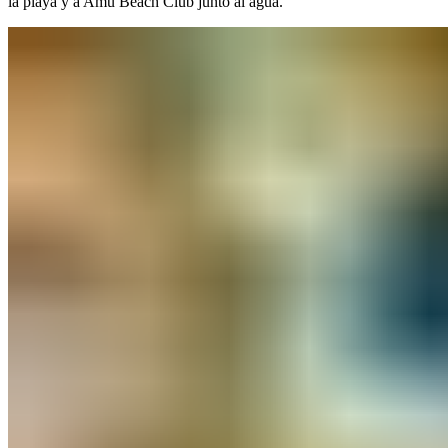
la playa y a Amù Beach Club junto al agua.​​​​‌ ‍ ​‍​‍‌‍ ‌ ​‍‌‍‍‌‌‍‌ ‌‍‍‌‌‍ ‍​‍​‍​ ‍‍​‍​‍‌ ​ ‌‍​‌‌‍ ‍‌‍‍‌‌ ‌​‌ ‍‌​‍ ‍‌‍‍‌‌‍ ​‍​‍​‍ ​​‍​‍‌‍‍​‌ ​‍‌‍‌‌‌‍‌‍​‍​‍​ ‍‍​‍​‍‌‍‍​‌ ‌​‌ ‌​‌ ​​‌ ​ ​ ‍‍​‍ ​‍ ‌‍ ​​‍ ‌‌‍​‌‌‍ ‍‌‍‌​​‍ ‌‌ ​‍​‍ ‌‌‍‍​‌‍ ‌ ‌​‌‍‌‌‌‍ ​‌ ​ ​‍ ‌‌ ​ ‌ ‌​‌ ‌‌‌‍‌​‌‍‍‌‌‍ ​‍ ‍‌ ‌‍‌‍‌‌‌ ​‍‌‍​ ‌‍‌‌‌‍ ​​‍ ‍‌‍​‌‌ ​​‌ ​​​‍ ‌‍‍‌‌‍ ‍‌ ‌​‌‍‌‌‌‍ ‍‌ ‌​​‍ ‌‍‌‌‌‍‌​‌‍‍‌‌ ‌​​‍ ‌‍ ‌‌‍ ‌‍‌​‌‍‌‌​ ‌‌ ​​‌ ​‍‌‍‌‌‌ ​ ‌‍‌‌‌‍ ‍‌ ‌​‌‍​‌‌ ‌​‌‍‍‌‌‍ ‌‍ ‍​ ‍ ‌‍‍‌‌‍‌​​ ‌​ ‌‍‌‍‌​​ ​‌‌‍‌‌​ ​ ​ ‌ ‌‍‌​​ ​‌​‍ ‌​ ​‌‌‍‌​​ ​​‌‍‌‌​‍ ‌​ ‌​‌‍‌‍‌‍‌‍‌‍​‍​‍ ‌‌‍​‌​ ​ ​ ​‍​ ​‌​‍ ‌‌‍​‌​ ​‍​ ‌‍‌‍​ ​ ‌ ​ ​ ​ ‍‌​ ‌​​ ‌‌​ ‌‍‌‍​‍​ ​​​ ‍ ‌ ‌​‌ ‍‌‌ ​​‌‍‌‌​ ‌‌‍‍​‌‍ ‌ ‌​‌‍‌‌‌‍ ​‌‌​ ‌‍‍‌‌ ‌​‌‍‌‌‌‌​​‌‍​‌‌‍‌ ‌‍‌‌​ ‍ ‌ ​​‌‍​‌‌ ‌​‌‍‍​​ ‌‌ ​​‌‍​‌‌‍‌ ‌‍‌‌‌​​‍‌ ‌‌‌‍‍‌‌‍ ​‌‍‌​‌‍‌‌‌ ​‍​‍‌‌​ ‌‌‌​​‍‌‌ ‌‍‍ ‌‍‌‌‌ ‍‌​‍‌‌​ ​ ‌​‌​​‍‌‌​ ​ ‌​‌​​‍‌‌​ ​‍​ ​‍​ ​‌‌‍​‌​ ​ ​ ‌‍‌‍​‌​ ‌​​ ​ ​ ​‍​ ​ ​ ‍‌​ ‍‌​ ​‌​‍‌‌​ ​‍​ ​‍​‍‌‌​ ‌‌‌​‌​​‍ ‍‌‍​‍‌‍ ‌‍‌​‌ ‍‌​ ‌‍​‍‌‍​‌‌ ​ ‌‍‌‌‌‌‌‌‌ ​‍‌‍ ​​ ‌‌‍‍​‌ ‌​‌ ‌​‌ ​​‌ ​ ​‍‌‌​ ​ ‌​​‌​‍‌‌​ ​‍‌​‌‍​‍‌‌​ ​‍‌​‌‍‌‍ ​​‍ ‌‌‍​‌‌‍ ‍‌‍‌​​‍ ‌‌ ​‍​‍ ‌‌‍‍​‌‍ ‌ ‌​‌‍‌‌‌‍ ​‌ ​ ​‍ ‌‌ ​ ‌ ‌​‌ ‌‌‌‍‌​‌‍‍‌‌‍ ​‍ ‍‌ ‌‍‌‍‌‌‌ ​‍‌‍​ ‌‍‌‌‌‍ ​​‍ ‍‌‍​‌‌ ​​‌ ​​​‍‌‍‌‍‍‌‌‍‌​​ ‌​ ‌‍‌‍‌​​ ​‌‌‍‌‌​ ​ ​ ‌ ‌‍‌​​ ​‌​‍ ‌​ ​‌‌‍‌​​ ​​‌‍‌‌​‍ ‌​ ‌​‌‍‌‍‌‍‌‍‌‍​‍​‍ ‌‌‍​‌​ ​ ​ ​‍​ ​‌​‍ ‌‌‍​‌​ ​‍​ ‌‍‌‍​ ​ ‌ ​ ​ ​ ‍‌​ ‌​​ ‌‌​ ‌‍‌‍​‍​ ​​​‍‌‍‌ ‌​‌ ‍‌‌ ​​‌‍‌‌​ ‌‌‍‍​‌‍ ‌ ‌​‌‍‌‌‌‍ ​‌‌​ ‌‍‍‌‌ ‌​‌‍‌‌‌‌​​‌‍​‌‌‍‌ ‌‍‌‌​‍‌‍‌ ​​‌‍​‌‌ ‌​‌‍‍​​ ‌‌ ​​‌‍​‌‌‍‌ ‌‍‌‌‌​​‍‌ ‌‌‌‍‍‌‌‍ ​‌‍‌​‌‍‌‌‌ ​‍​‍‌‌​ ‌‌‌​​‍‌‌ ‌‍‍ ‌‍‌‌‌ ‍‌​‍‌‌​ ​ ‌​‌​​‍‌‌​ ​ ‌​‌​​‍‌‌​ ​‍​ ​‍​ ​‌‌‍​‌​ ​ ​ ‌‍‌‍​‌​ ‌​​ ​ ​ ​‍​ ​ ​ ‍‌​ ‍‌​ ​‌​‍‌‌​ ​‍​ ​‍​‍‌‌​ ‌‌‌​‌​​‍ ‍‌‍​‍‌‍ ‌‍‌​‌ ‍‌​‍‌‍‌ ​​‌‍‌‌‌ ​‍‌ ​ ‌ ​​‌‍‌‌‌‍​ ‌ ‌​‌‍‍‌‌ ‌‍‌‍‌‌​ ‌‌ ​​‌ ‌‌‌‍​‍‌‍ ​‌‍‍‌‌ ​ ‌‍‍​‌‍‌‌‌‍‌​​‍​‍‌ ‌