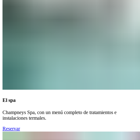
El spa​​​​‌ ‍ ​‍​‍‌‍ ‌ ​‍‌‍‍‌‌‍‌ ‌‍‍‌‌‍ ‍​‍​‍​ ‍‍​‍​‍‌ ​ ‌‍​‌‌‍ ‍‌‍‍‌‌ ‌​‌ ‍‌​‍ ‍‌‍‍‌‌‍ ​‍​‍​‍ ​​‍​‍‌‍‍​‌ ​‍‌‍‌‌‌‍‌‍​‍​‍​ ‍‍​‍​‍‌‍‍​‌ ‌​‌ ‌​‌ ​​‌ ​ ​ ‍‍​‍ ​‍ ‌‍ ​​‍ ‌‌‍​‌‌‍ ‍‌‍‌​​‍ ‌‌ ​‍​‍ ‌‌‍‍​‌‍ ‌ ‌​‌‍‌‌‌‍ ​‌ ​ ​‍ ‌‌ ​ ‌ ‌​‌ ‌‌‌‍‌​‌‍‍‌‌‍ ​‍ ‍‌ ‌‍‌‍‌‌‌ ​‍‌‍​ ‌‍‌‌‌‍ ​​‍ ‍‌‍​‌‌ ​​‌ ​​​‍ ‌‍‍‌‌‍ ‍‌ ‌​‌‍‌‌‌‍ ‍‌ ‌​​‍ ‌‍‌‌‌‍‌​‌‍‍‌‌ ‌​​‍ ‌‍ ‌‌‍ ‌‍‌​‌‍‌‌​ ‌‌ ​​‌ ​‍‌‍‌‌‌ ​ ‌‍‌‌‌‍ ‍‌ ‌​‌‍​‌‌ ‌​‌‍‍‌‌‍ ‌‍ ‍​ ‍ ‌‍‍‌‌‍‌​​ ‌​ ‌‍‌‍‌​​ ​‌‌‍‌‌​ ​ ​ ‌ ‌‍‌​​ ​‌​‍ ‌​ ​‌‌‍‌​​ ​​‌‍‌‌​‍ ‌​ ‌​‌‍‌‍‌‍‌‍‌‍​‍​‍ ‌‌‍​‌​ ​ ​ ​‍​ ​‌​‍ ‌‌‍​‌​ ​‍​ ‌‍‌‍​ ​ ‌ ​ ​ ​ ‍‌​ ‌​​ ‌‌​ ‌‍‌‍​‍​ ​​​ ‍ ‌ ‌​‌ ‍‌‌ ​​‌‍‌‌​ ‌‌‍‍​‌‍ ‌ ‌​‌‍‌‌‌‍ ​‌‌​ ‌‍‍‌‌ ‌​‌‍‌‌‌‌​​‌‍​‌‌‍‌ ‌‍‌‌​ ‍ ‌ ​​‌‍​‌‌ ‌​‌‍‍​​ ‌‌ ​​‌‍​‌‌‍‌ ‌‍‌‌‌​​‍‌ ‌‌‌‍‍‌‌‍ ​‌‍‌​‌‍‌‌‌ ​‍​‍‌‌​ ‌‌‌​​‍‌‌ ‌‍‍ ‌‍‌‌‌ ‍‌​‍‌‌​ ​ ‌​‌​​‍‌‌​ ​ ‌​‌​​‍‌‌​ ​‍​ ​‍​ ‌‍​ ‌ ​ ​‌‌‍‌‌​ ‌‍​ ​‌​ ​‌​ ​‌​ ‌​​ ‌‍​ ‌‌‌‍‌​​‍‌‌​ ​‍​ ​‍​‍‌‌​ ‌‌‌​‌​​‍ ‍‌‍​ ‌‍ ‌‍ ‍‌ ‌​‌‍‌‌‌‍ ‍‌ ‌​​‍‌‌​ ‌‌‌​​‍‌‌ ‌‍‍ ‌‍‌‌‌ ‍‌​‍‌‌​ ​ ‌​‌​​‍‌‌​ ​ ‌​‌​​‍‌‌​ ​‍​ ​‍​ ‍‌‌‍​‌​ ‍‌​ ​‍​ ‌ ​ ​‌​ ​ ‌‍​‌​ ​‌​ ‌ ​ ‍‌​ ‍‌​‍‌‌​ ​‍​ ​‍​‍‌‌​ ‌‌‌​‌​​‍ ‍‌ ‌​‌‍‍‌‌ ‌​‌‍ ​‌‍‌‌​ ‌‍​‍‌‍​‌‌ ​ ‌‍‌‌‌‌‌‌‌ ​‍‌‍ ​​ ‌‌‍‍​‌ ‌​‌ ‌​‌ ​​‌ ​ ​‍‌‌​ ​ ‌​​‌​‍‌‌​ ​‍‌​‌‍​‍‌‌​ ​‍‌​‌‍‌‍ ​​‍ ‌‌‍​‌‌‍ ‍‌‍‌​​‍ ‌‌ ​‍​‍ ‌‌‍‍​‌‍ ‌ ‌​‌‍‌‌‌‍ ​‌ ​ ​‍ ‌‌ ​ ‌ ‌​‌ ‌‌‌‍‌​‌‍‍‌‌‍ ​‍ ‍‌ ‌‍‌‍‌‌‌ ​‍‌‍​ ‌‍‌‌‌‍ ​​‍ ‍‌‍​‌‌ ​​‌ ​​​‍‌‍‌‍‍‌‌‍‌​​ ‌​ ‌‍‌‍‌​​ ​‌‌‍‌‌​ ​ ​ ‌ ‌‍‌​​ ​‌​‍ ‌​ ​‌‌‍‌​​ ​​‌‍‌‌​‍ ‌​ ‌​‌‍‌‍‌‍‌‍‌‍​‍​‍ ‌‌‍​‌​ ​ ​ ​‍​ ​‌​‍ ‌‌‍​‌​ ​‍​ ‌‍‌‍​ ​ ‌ ​ ​ ​ ‍‌​ ‌​​ ‌‌​ ‌‍‌‍​‍​ ​​​‍‌‍‌ ‌​‌ ‍‌‌ ​​‌‍‌‌​ ‌‌‍‍​‌‍ ‌ ‌​‌‍‌‌‌‍ ​‌‌​ ‌‍‍‌‌ ‌​‌‍‌‌‌‌​​‌‍​‌‌‍‌ ‌‍‌‌​‍‌‍‌ ​​‌‍​‌‌ ‌​‌‍‍​​ ‌‌ ​​‌‍​‌‌‍‌ ‌‍‌‌‌​​‍‌ ‌‌‌‍‍‌‌‍ ​‌‍‌​‌‍‌‌‌ ​‍​‍‌‌​ ‌‌‌​​‍‌‌ ‌‍‍ ‌‍‌‌‌ ‍‌​‍‌‌​ ​ ‌​‌​​‍‌‌​ ​ ‌​‌​​‍‌‌​ ​‍​ ​‍​ ‌‍​ ‌ ​ ​‌‌‍‌‌​ ‌‍​ ​‌​ ​‌​ ​‌​ ‌​​ ‌‍​ ‌‌‌‍‌​​‍‌‌​ ​‍​ ​‍​‍‌‌​ ‌‌‌​‌​​‍ ‍‌‍​ ‌‍ ‌‍ ‍‌ ‌​‌‍‌‌‌‍ ‍‌ ‌​​‍‌‌​ ‌‌‌​​‍‌‌ ‌‍‍ ‌‍‌‌‌ ‍‌​‍‌‌​ ​ ‌​‌​​‍‌‌​ ​ ‌​‌​​‍‌‌​ ​‍​ ​‍​ ‍‌‌‍​‌​ ‍‌​ ​‍​ ‌ ​ ​‌​ ​ ‌‍​‌​ ​‌​ ‌ ​ ‍‌​ ‍‌​‍‌‌​ ​‍​ ​‍​‍‌‌​ ‌‌‌​‌​​‍ ‍‌ ‌​‌‍‍‌‌ ‌​‌‍ ​‌‍‌‌​‍‌‍‌ ​​‌‍‌‌‌ ​‍‌ ​ ‌ ​​‌‍‌‌‌‍​ ‌ ‌​‌‍‍‌‌ ‌‍‌‍‌‌​ ‌‌ ​​‌ ‌‌‌‍​‍‌‍ ​‌‍‍‌‌ ​ ‌‍‍​‌‍‌‌‌‍‌​​‍​‍‌ ‌
Champneys Spa, con un menú completo de tratamientos e
instalaciones termales.​​​​‌ ‍ ​‍​‍‌‍ ‌ ​‍‌‍‍‌‌‍‌ ‌‍‍‌‌‍ ‍​‍​‍​ ‍‍​‍​‍‌ ​ ‌‍​‌‌‍ ‍‌‍‍‌‌ ‌​‌ ‍‌​‍ ‍‌‍‍‌‌‍ ​‍​‍​‍ ​​‍​‍‌‍‍​‌ ​‍‌‍‌‌‌‍‌‍​‍​‍​ ‍‍​‍​‍‌‍‍​‌ ‌​‌ ‌​‌ ​​‌ ​ ​ ‍‍​‍ ​‍ ‌‍ ​​‍ ‌‌‍​‌‌‍ ‍‌‍‌​​‍ ‌‌ ​‍​‍ ‌‌‍‍​‌‍ ‌ ‌​‌‍‌‌‌‍ ​‌ ​ ​‍ ‌‌ ​ ‌ ‌​‌ ‌‌‌‍‌​‌‍‍‌‌‍ ​‍ ‍‌ ‌‍‌‍‌‌‌ ​‍‌‍​ ‌‍‌‌‌‍ ​​‍ ‍‌‍​‌‌ ​​‌ ​​​‍ ‌‍‍‌‌‍ ‍‌ ‌​‌‍‌‌‌‍ ‍‌ ‌​​‍ ‌‍‌‌‌‍‌​‌‍‍‌‌ ‌​​‍ ‌‍ ‌‌‍ ‌‍‌​‌‍‌‌​ ‌‌ ​​‌ ​‍‌‍‌‌‌ ​ ‌‍‌‌‌‍ ‍‌ ‌​‌‍​‌‌ ‌​‌‍‍‌‌‍ ‌‍ ‍​ ‍ ‌‍‍‌‌‍‌​​ ‌​ ‌‍‌‍‌​​ ​‌‌‍‌‌​ ​ ​ ‌ ‌‍‌​​ ​‌​‍ ‌​ ​‌‌‍‌​​ ​​‌‍‌‌​‍ ‌​ ‌​‌‍‌‍‌‍‌‍‌‍​‍​‍ ‌‌‍​‌​ ​ ​ ​‍​ ​‌​‍ ‌‌‍​‌​ ​‍​ ‌‍‌‍​ ​ ‌ ​ ​ ​ ‍‌​ ‌​​ ‌‌​ ‌‍‌‍​‍​ ​​​ ‍ ‌ ‌​‌ ‍‌‌ ​​‌‍‌‌​ ‌‌‍‍​‌‍ ‌ ‌​‌‍‌‌‌‍ ​‌‌​ ‌‍‍‌‌ ‌​‌‍‌‌‌‌​​‌‍​‌‌‍‌ ‌‍‌‌​ ‍ ‌ ​​‌‍​‌‌ ‌​‌‍‍​​ ‌‌ ​​‌‍​‌‌‍‌ ‌‍‌‌‌​​‍‌ ‌‌‌‍‍‌‌‍ ​‌‍‌​‌‍‌‌‌ ​‍​‍‌‌​ ‌‌‌​​‍‌‌ ‌‍‍ ‌‍‌‌‌ ‍‌​‍‌‌​ ​ ‌​‌​​‍‌‌​ ​ ‌​‌​​‍‌‌​ ​‍​ ​‍​ ‌‍​ ‌ ​ ​‌‌‍‌‌​ ‌‍​ ​‌​ ​‌​ ​‌​ ‌​​ ‌‍​ ‌‌‌‍‌​​‍‌‌​ ​‍​ ​‍​‍‌‌​ ‌‌‌​‌​​‍ ‍‌‍​ ‌‍ ‌‍ ‍‌ ‌​‌‍‌‌‌‍ ‍‌ ‌​​‍‌‌​ ‌‌‌​​‍‌‌ ‌‍‍ ‌‍‌‌‌ ‍‌​‍‌‌​ ​ ‌​‌​​‍‌‌​ ​ ‌​‌​​‍‌‌​ ​‍​ ​‍​ ‍‌‌‍​‌​ ‍‌​ ​‍​ ‌ ​ ​‌​ ​ ‌‍​‌​ ​‌​ ‌ ​ ‍‌​ ‍‌​‍‌‌​ ​‍​ ​‍​‍‌‌​ ‌‌‌​‌​​‍ ‍‌‍‌‌‌ ‍​‌‍​ ‌‍‌‌‌ ​‍‌ ​​‌ ‌​​ ‌‍​‍‌‍​‌‌ ​ ‌‍‌‌‌‌‌‌‌ ​‍‌‍ ​​ ‌‌‍‍​‌ ‌​‌ ‌​‌ ​​‌ ​ ​‍‌‌​ ​ ‌​​‌​‍‌‌​ ​‍‌​‌‍​‍‌‌​ ​‍‌​‌‍‌‍ ​​‍ ‌‌‍​‌‌‍ ‍‌‍‌​​‍ ‌‌ ​‍​‍ ‌‌‍‍​‌‍ ‌ ‌​‌‍‌‌‌‍ ​‌ ​ ​‍ ‌‌ ​ ‌ ‌​‌ ‌‌‌‍‌​‌‍‍‌‌‍ ​‍ ‍‌ ‌‍‌‍‌‌‌ ​‍‌‍​ ‌‍‌‌‌‍ ​​‍ ‍‌‍​‌‌ ​​‌ ​​​‍‌‍‌‍‍‌‌‍‌​​ ‌​ ‌‍‌‍‌​​ ​‌‌‍‌‌​ ​ ​ ‌ ‌‍‌​​ ​‌​‍ ‌​ ​‌‌‍‌​​ ​​‌‍‌‌​‍ ‌​ ‌​‌‍‌‍‌‍‌‍‌‍​‍​‍ ‌‌‍​‌​ ​ ​ ​‍​ ​‌​‍ ‌‌‍​‌​ ​‍​ ‌‍‌‍​ ​ ‌ ​ ​ ​ ‍‌​ ‌​​ ‌‌​ ‌‍‌‍​‍​ ​​​‍‌‍‌ ‌​‌ ‍‌‌ ​​‌‍‌‌​ ‌‌‍‍​‌‍ ‌ ‌​‌‍‌‌‌‍ ​‌‌​ ‌‍‍‌‌ ‌​‌‍‌‌‌‌​​‌‍​‌‌‍‌ ‌‍‌‌​‍‌‍‌ ​​‌‍​‌‌ ‌​‌‍‍​​ ‌‌ ​​‌‍​‌‌‍‌ ‌‍‌‌‌​​‍‌ ‌‌‌‍‍‌‌‍ ​‌‍‌​‌‍‌‌‌ ​‍​‍‌‌​ ‌‌‌​​‍‌‌ ‌‍‍ ‌‍‌‌‌ ‍‌​‍‌‌​ ​ ‌​‌​​‍‌‌​ ​ ‌​‌​​‍‌‌​ ​‍​ ​‍​ ‌‍​ ‌ ​ ​‌‌‍‌‌​ ‌‍​ ​‌​ ​‌​ ​‌​ ‌​​ ‌‍​ ‌‌‌‍‌​​‍‌‌​ ​‍​ ​‍​‍‌‌​ ‌‌‌​‌​​‍ ‍‌‍​ ‌‍ ‌‍ ‍‌ ‌​‌‍‌‌‌‍ ‍‌ ‌​​‍‌‌​ ‌‌‌​​‍‌‌ ‌‍‍ ‌‍‌‌‌ ‍‌​‍‌‌​ ​ ‌​‌​​‍‌‌​ ​ ‌​‌​​‍‌‌​ ​‍​ ​‍​ ‍‌‌‍​‌​ ‍‌​ ​‍​ ‌ ​ ​‌​ ​ ‌‍​‌​ ​‌​ ‌ ​ ‍‌​ ‍‌​‍‌‌​ ​‍​ ​‍​‍‌‌​ ‌‌‌​‌​​‍ ‍‌‍‌‌‌ ‍​‌‍​ ‌‍‌‌‌ ​‍‌ ​​‌ ‌​​‍‌‍‌ ​​‌‍‌‌‌ ​‍‌ ​ ‌ ​​‌‍‌‌‌‍​ ‌ ‌​‌‍‍‌‌ ‌‍‌‍‌‌​ ‌‌ ​​‌ ‌‌‌‍​‍‌‍ ​‌‍‍‌‌ ​ ‌‍‍​‌‍‌‌‌‍‌​​‍​‍‌ ‌
Reservar​​​​‌ ‍ ​‍​‍‌‍ ‌ ​‍‌‍‍‌‌‍‌ ‌‍‍‌‌‍ ‍​‍​‍​ ‍‍​‍​‍‌ ​ ‌‍​‌‌‍ ‍‌‍‍‌‌ ‌​‌ ‍‌​‍ ‍‌‍‍‌‌‍ ​‍​‍​‍ ​​‍​‍‌‍‍​‌ ​‍‌‍‌‌‌‍‌‍​‍​‍​ ‍‍​‍​‍‌‍‍​‌ ‌​‌ ‌​‌ ​​‌ ​ ​ ‍‍​‍ ​‍ ‌‍ ​​‍ ‌‌‍​‌‌‍ ‍‌‍‌​​‍ ‌‌ ​‍​‍ ‌‌‍‍​‌‍ ‌ ‌​‌‍‌‌‌‍ ​‌ ​ ​‍ ‌‌ ​ ‌ ‌​‌ ‌‌‌‍‌​‌‍‍‌‌‍ ​‍ ‍‌ ‌‍‌‍‌‌‌ ​‍‌‍​ ‌‍‌‌‌‍ ​​‍ ‍‌‍​‌‌ ​​‌ ​​​‍ ‌‍‍‌‌‍ ‍‌ ‌​‌‍‌‌‌‍ ‍‌ ‌​​‍ ‌‍‌‌‌‍‌​‌‍‍‌‌ ‌​​‍ ‌‍ ‌‌‍ ‌‍‌​‌‍‌‌​ ‌‌ ​​‌ ​‍‌‍‌‌‌ ​ ‌‍‌‌‌‍ ‍‌ ‌​‌‍​‌‌ ‌​‌‍‍‌‌‍ ‌‍ ‍​ ‍ ‌‍‍‌‌‍‌​​ ‌​ ‌‍‌‍‌​​ ​‌‌‍‌‌​ ​ ​ ‌ ‌‍‌​​ ​‌​‍ ‌​ ​‌‌‍‌​​ ​​‌‍‌‌​‍ ‌​ ‌​‌‍‌‍‌‍‌‍‌‍​‍​‍ ‌‌‍​‌​ ​ ​ ​‍​ ​‌​‍ ‌‌‍​‌​ ​‍​ ‌‍‌‍​ ​ ‌ ​ ​ ​ ‍‌​ ‌​​ ‌‌​ ‌‍‌‍​‍​ ​​​ ‍ ‌ ‌​‌ ‍‌‌ ​​‌‍‌‌​ ‌‌‍‍​‌‍ ‌ ‌​‌‍‌‌‌‍ ​‌‌​ ‌‍‍‌‌ ‌​‌‍‌‌‌‌​​‌‍​‌‌‍‌ ‌‍‌‌​ ‍ ‌ ​​‌‍​‌‌ ‌​‌‍‍​​ ‌‌ ​​‌‍​‌‌‍‌ ‌‍‌‌‌​​‍‌ ‌‌‌‍‍‌‌‍ ​‌‍‌​‌‍‌‌‌ ​‍​‍‌‌​ ‌‌‌​​‍‌‌ ‌‍‍ ‌‍‌‌‌ ‍‌​‍‌‌​ ​ ‌​‌​​‍‌‌​ ​ ‌​‌​​‍‌‌​ ​‍​ ​‍​ ‌‍​ ‌ ​ ​‌‌‍‌‌​ ‌‍​ ​‌​ ​‌​ ​‌​ ‌​​ ‌‍​ ‌‌‌‍‌​​‍‌‌​ ​‍​ ​‍​‍‌‌​ ‌‌‌​‌​​‍ ‍‌‍​ ‌‍ ‌‍ ‍‌ ‌​‌‍‌‌‌‍ ‍‌ ‌​​‍‌‌​ ‌‌‌​​‍‌‌ ‌‍‍ ‌‍‌‌‌ ‍‌​‍‌‌​ ​ ‌​‌​​‍‌‌​ ​ ‌​‌​​‍‌‌​ ​‍​ ​‍​ ‍‌‌‍​‌​ ‍‌​ ​‍​ ‌ ​ ​‌​ ​ ‌‍​‌​ ​‌​ ‌ ​ ‍‌​ ‍‌​‍‌‌​ ​‍​ ​‍​‍‌‌​ ‌‌‌​‌​​‍ ‍‌ ​​‌ ​‍‌‍‍‌‌‍ ‌‌‍​‌‌ ​‍‌ ‍‌‌​​ ‌ ‌​‌‍​‌​‍ ‍‌‍ ​‌‍​‌‌‍​‍‌‍‌‌‌‍ ​​ ‌‍​‍‌‍​‌‌ ​ ‌‍‌‌‌‌‌‌‌ ​‍‌‍ ​​ ‌‌‍‍​‌ ‌​‌ ‌​‌ ​​‌ ​ ​‍‌‌​ ​ ‌​​‌​‍‌‌​ ​‍‌​‌‍​‍‌‌​ ​‍‌​‌‍‌‍ ​​‍ ‌‌‍​‌‌‍ ‍‌‍‌​​‍ ‌‌ ​‍​‍ ‌‌‍‍​‌‍ ‌ ‌​‌‍‌‌‌‍ ​‌ ​ ​‍ ‌‌ ​ ‌ ‌​‌ ‌‌‌‍‌​‌‍‍‌‌‍ ​‍ ‍‌ ‌‍‌‍‌‌‌ ​‍‌‍​ ‌‍‌‌‌‍ ​​‍ ‍‌‍​‌‌ ​​‌ ​​​‍‌‍‌‍‍‌‌‍‌​​ ‌​ ‌‍‌‍‌​​ ​‌‌‍‌‌​ ​ ​ ‌ ‌‍‌​​ ​‌​‍ ‌​ ​‌‌‍‌​​ ​​‌‍‌‌​‍ ‌​ ‌​‌‍‌‍‌‍‌‍‌‍​‍​‍ ‌‌‍​‌​ ​ ​ ​‍​ ​‌​‍ ‌‌‍​‌​ ​‍​ ‌‍‌‍​ ​ ‌ ​ ​ ​ ‍‌​ ‌​​ ‌‌​ ‌‍‌‍​‍​ ​​​‍‌‍‌ ‌​‌ ‍‌‌ ​​‌‍‌‌​ ‌‌‍‍​‌‍ ‌ ‌​‌‍‌‌‌‍ ​‌‌​ ‌‍‍‌‌ ‌​‌‍‌‌‌‌​​‌‍​‌‌‍‌ ‌‍‌‌​‍‌‍‌ ​​‌‍​‌‌ ‌​‌‍‍​​ ‌‌ ​​‌‍​‌‌‍‌ ‌‍‌‌‌​​‍‌ ‌‌‌‍‍‌‌‍ ​‌‍‌​‌‍‌‌‌ ​‍​‍‌‌​ ‌‌‌​​‍‌‌ ‌‍‍ ‌‍‌‌‌ ‍‌​‍‌‌​ ​ ‌​‌​​‍‌‌​ ​ ‌​‌​​‍‌‌​ ​‍​ ​‍​ ‌‍​ ‌ ​ ​‌‌‍‌‌​ ‌‍​ ​‌​ ​‌​ ​‌​ ‌​​ ‌‍​ ‌‌‌‍‌​​‍‌‌​ ​‍​ ​‍​‍‌‌​ ‌‌‌​‌​​‍ ‍‌‍​ ‌‍ ‌‍ ‍‌ ‌​‌‍‌‌‌‍ ‍‌ ‌​​‍‌‌​ ‌‌‌​​‍‌‌ ‌‍‍ ‌‍‌‌‌ ‍‌​‍‌‌​ ​ ‌​‌​​‍‌‌​ ​ ‌​‌​​‍‌‌​ ​‍​ ​‍​ ‍‌‌‍​‌​ ‍‌​ ​‍​ ‌ ​ ​‌​ ​ ‌‍​‌​ ​‌​ ‌ ​ ‍‌​ ‍‌​‍‌‌​ ​‍​ ​‍​‍‌‌​ ‌‌‌​‌​​‍ ‍‌ ​​‌ ​‍‌‍‍‌‌‍ ‌‌‍​‌‌ ​‍‌ ‍‌‌​​ ‌ ‌​‌‍​‌​‍ ‍‌‍ ​‌‍​‌‌‍​‍‌‍‌‌‌‍ ​​‍‌‍‌ ​​‌‍‌‌‌ ​‍‌ ​ ‌ ​​‌‍‌‌‌‍​ ‌ ‌​‌‍‍‌‌ ‌‍‌‍‌‌​ ‌‌ ​​‌ ‌‌‌‍​‍‌‍ ​‌‍‍‌‌ ​ ‌‍‍​‌‍‌‌‌‍‌​​‍​‍‌ ‌