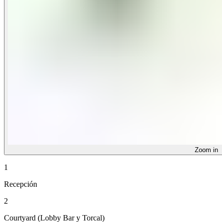
Zoom in
1
Recepción​​​​‌ ‍ ​‍​‍‌‍ ‌ ​‍‌‍‍‌‌‍‌ ‌‍‍‌‌‍ ‍​‍​‍​ ‍‍​‍​‍‌ ​ ‌‍​‌‌‍ ‍‌‍‍‌‌ ‌​‌ ‍‌​‍ ‍‌‍‍‌‌‍ ​‍​‍​‍ ​​‍​‍‌‍‍​‌ ​‍‌‍‌‌‌‍‌‍​‍​‍​ ‍‍​‍​‍‌‍‍​‌ ‌​‌ ‌​‌ ​​‌ ​ ​ ‍‍​‍ ​‍ ‌‍ ​​‍ ‌‌‍​‌‌‍ ‍‌‍‌​​‍ ‌‌ ​‍​‍ ‌‌‍‍​‌‍ ‌ ‌​‌‍‌‌‌‍ ​‌ ​ ​‍ ‌‌ ​ ‌ ‌​‌ ‌‌‌‍‌​‌‍‍‌‌‍ ​‍ ‍‌ ‌‍‌‍‌‌‌ ​‍‌‍​ ‌‍‌‌‌‍ ​​‍ ‍‌‍​‌‌ ​​‌ ​​​‍ ‌‍‍‌‌‍ ‍‌ ‌​‌‍‌‌‌‍ ‍‌ ‌​​‍ ‌‍‌‌‌‍‌​‌‍‍‌‌ ‌​​‍ ‌‍ ‌‌‍ ‌‍‌​‌‍‌‌​ ‌‌ ​​‌ ​‍‌‍‌‌‌ ​ ‌‍‌‌‌‍ ‍‌ ‌​‌‍​‌‌ ‌​‌‍‍‌‌‍ ‌‍ ‍​ ‍ ‌‍‍‌‌‍‌​​ ‌​ ‌‍‌‍‌​​ ​‌‌‍‌‌​ ​ ​ ‌ ‌‍‌​​ ​‌​‍ ‌​ ​‌‌‍‌​​ ​​‌‍‌‌​‍ ‌​ ‌​‌‍‌‍‌‍‌‍‌‍​‍​‍ ‌‌‍​‌​ ​ ​ ​‍​ ​‌​‍ ‌‌‍​‌​ ​‍​ ‌‍‌‍​ ​ ‌ ​ ​ ​ ‍‌​ ‌​​ ‌‌​ ‌‍‌‍​‍​ ​​​ ‍ ‌ ‌​‌ ‍‌‌ ​​‌‍‌‌​ ‌‌‍‍​‌‍ ‌ ‌​‌‍‌‌‌‍ ​‌‌​ ‌‍‍‌‌ ‌​‌‍‌‌‌‌​​‌‍​‌‌‍‌ ‌‍‌‌​ ‍ ‌ ​​‌‍​‌‌ ‌​‌‍‍​​ ‌‌ ​​‌‍​‌‌‍‌ ‌‍‌‌‌​​‍‌ ‌‌‌‍‍‌‌‍ ​‌‍‌​‌‍‌‌‌ ​‍​‍‌‌​ ‌‌‌​​‍‌‌ ‌‍‍ ‌‍‌‌‌ ‍‌​‍‌‌​ ​ ‌​‌​​‍‌‌​ ​ ‌​‌​​‍‌‌​ ​‍​ ​‍‌‍‌‌​ ‍​​ ‌‌​ ‌‌‌‍​ ​ ​‍‌‍​ ‌‍​‌​ ‌‍​ ​​​ ​ ​ ‌‌​‍‌‌​ ​‍​ ​‍​‍‌‌​ ‌‌‌​‌​​‍ ‍‌ ​​‌‍ ‌‍‍‌‌‍ ‍‌ ‌​‌ ​ ‌​ ‌‍‌‍‌​‍‌‌‍ ‍‌ ‌​‌‍‌‌‌ ​‍‌‍‌‌‌ ​ ‌ ‌​‌ ​ ​‍‌‌​ ‌‌‌​​‍‌‌ ‌‍‍ ‌‍‌‌‌ ‍‌​‍‌‌​ ​ ‌​‌​​‍‌‌​ ​ ‌​‌​​‍‌‌​ ​‍​ ​‍​ ‌​​ ​‍‌‍‌​‌‍​‍‌‍‌‍​ ‍​‌‍‌‍​ ​‍‌‍‌‍​ ‍​‌‍​‌​ ‍‌​‍‌‌​ ​‍​ ​‍​‍‌‌​ ‌‌‌​‌​​‍ ‍‌‍‌​‌‍‌‌‌ ‌​‌‍​‌‌‍‍‌‌‍ ​​ ‌‍​‍‌‍​‌‌ ​ ‌‍‌‌‌‌‌‌‌ ​‍‌‍ ​​ ‌‌‍‍​‌ ‌​‌ ‌​‌ ​​‌ ​ ​‍‌‌​ ​ ‌​​‌​‍‌‌​ ​‍‌​‌‍​‍‌‌​ ​‍‌​‌‍‌‍ ​​‍ ‌‌‍​‌‌‍ ‍‌‍‌​​‍ ‌‌ ​‍​‍ ‌‌‍‍​‌‍ ‌ ‌​‌‍‌‌‌‍ ​‌ ​ ​‍ ‌‌ ​ ‌ ‌​‌ ‌‌‌‍‌​‌‍‍‌‌‍ ​‍ ‍‌ ‌‍‌‍‌‌‌ ​‍‌‍​ ‌‍‌‌‌‍ ​​‍ ‍‌‍​‌‌ ​​‌ ​​​‍‌‍‌‍‍‌‌‍‌​​ ‌​ ‌‍‌‍‌​​ ​‌‌‍‌‌​ ​ ​ ‌ ‌‍‌​​ ​‌​‍ ‌​ ​‌‌‍‌​​ ​​‌‍‌‌​‍ ‌​ ‌​‌‍‌‍‌‍‌‍‌‍​‍​‍ ‌‌‍​‌​ ​ ​ ​‍​ ​‌​‍ ‌‌‍​‌​ ​‍​ ‌‍‌‍​ ​ ‌ ​ ​ ​ ‍‌​ ‌​​ ‌‌​ ‌‍‌‍​‍​ ​​​‍‌‍‌ ‌​‌ ‍‌‌ ​​‌‍‌‌​ ‌‌‍‍​‌‍ ‌ ‌​‌‍‌‌‌‍ ​‌‌​ ‌‍‍‌‌ ‌​‌‍‌‌‌‌​​‌‍​‌‌‍‌ ‌‍‌‌​‍‌‍‌ ​​‌‍​‌‌ ‌​‌‍‍​​ ‌‌ ​​‌‍​‌‌‍‌ ‌‍‌‌‌​​‍‌ ‌‌‌‍‍‌‌‍ ​‌‍‌​‌‍‌‌‌ ​‍​‍‌‌​ ‌‌‌​​‍‌‌ ‌‍‍ ‌‍‌‌‌ ‍‌​‍‌‌​ ​ ‌​‌​​‍‌‌​ ​ ‌​‌​​‍‌‌​ ​‍​ ​‍‌‍‌‌​ ‍​​ ‌‌​ ‌‌‌‍​ ​ ​‍‌‍​ ‌‍​‌​ ‌‍​ ​​​ ​ ​ ‌‌​‍‌‌​ ​‍​ ​‍​‍‌‌​ ‌‌‌​‌​​‍ ‍‌ ​​‌‍ ‌‍‍‌‌‍ ‍‌ ‌​‌ ​ ‌​ ‌‍‌‍‌​‍‌‌‍ ‍‌ ‌​‌‍‌‌‌ ​‍‌‍‌‌‌ ​ ‌ ‌​‌ ​ ​‍‌‌​ ‌‌‌​​‍‌‌ ‌‍‍ ‌‍‌‌‌ ‍‌​‍‌‌​ ​ ‌​‌​​‍‌‌​ ​ ‌​‌​​‍‌‌​ ​‍​ ​‍​ ‌​​ ​‍‌‍‌​‌‍​‍‌‍‌‍​ ‍​‌‍‌‍​ ​‍‌‍‌‍​ ‍​‌‍​‌​ ‍‌​‍‌‌​ ​‍​ ​‍​‍‌‌​ ‌‌‌​‌​​‍ ‍‌‍‌​‌‍‌‌‌ ‌​‌‍​‌‌‍‍‌‌‍ ​​‍‌‍‌ ​​‌‍‌‌‌ ​‍‌ ​ ‌ ​​‌‍‌‌‌‍​ ‌ ‌​‌‍‍‌‌ ‌‍‌‍‌‌​ ‌‌ ​​‌ ‌‌‌‍​‍‌‍ ​‌‍‍‌‌ ​ ‌‍‍​‌‍‌‌‌‍‌​​‍​‍‌ ‌
2
Courtyard (Lobby Bar y Torcal)​​​​‌ ‍ ​‍​‍‌‍ ‌ ​‍‌‍‍‌‌‍‌ ‌‍‍‌‌‍ ‍​‍​‍​ ‍‍​‍​‍‌ ​ ‌‍​‌‌‍ ‍‌‍‍‌‌ ‌​‌ ‍‌​‍ ‍‌‍‍‌‌‍ ​‍​‍​‍ ​​‍​‍‌‍‍​‌ ​‍‌‍‌‌‌‍‌‍​‍​‍​ ‍‍​‍​‍‌‍‍​‌ ‌​‌ ‌​‌ ​​‌ ​ ​ ‍‍​‍ ​‍ ‌‍ ​​‍ ‌‌‍​‌‌‍ ‍‌‍‌​​‍ ‌‌ ​‍​‍ ‌‌‍‍​‌‍ ‌ ‌​‌‍‌‌‌‍ ​‌ ​ ​‍ ‌‌ ​ ‌ ‌​‌ ‌‌‌‍‌​‌‍‍‌‌‍ ​‍ ‍‌ ‌‍‌‍‌‌‌ ​‍‌‍​ ‌‍‌‌‌‍ ​​‍ ‍‌‍​‌‌ ​​‌ ​​​‍ ‌‍‍‌‌‍ ‍‌ ‌​‌‍‌‌‌‍ ‍‌ ‌​​‍ ‌‍‌‌‌‍‌​‌‍‍‌‌ ‌​​‍ ‌‍ ‌‌‍ ‌‍‌​‌‍‌‌​ ‌‌ ​​‌ ​‍‌‍‌‌‌ ​ ‌‍‌‌‌‍ ‍‌ ‌​‌‍​‌‌ ‌​‌‍‍‌‌‍ ‌‍ ‍​ ‍ ‌‍‍‌‌‍‌​​ ‌​ ‌‍‌‍‌​​ ​‌‌‍‌‌​ ​ ​ ‌ ‌‍‌​​ ​‌​‍ ‌​ ​‌‌‍‌​​ ​​‌‍‌‌​‍ ‌​ ‌​‌‍‌‍‌‍‌‍‌‍​‍​‍ ‌‌‍​‌​ ​ ​ ​‍​ ​‌​‍ ‌‌‍​‌​ ​‍​ ‌‍‌‍​ ​ ‌ ​ ​ ​ ‍‌​ ‌​​ ‌‌​ ‌‍‌‍​‍​ ​​​ ‍ ‌ ‌​‌ ‍‌‌ ​​‌‍‌‌​ ‌‌‍‍​‌‍ ‌ ‌​‌‍‌‌‌‍ ​‌‌​ ‌‍‍‌‌ ‌​‌‍‌‌‌‌​​‌‍​‌‌‍‌ ‌‍‌‌​ ‍ ‌ ​​‌‍​‌‌ ‌​‌‍‍​​ ‌‌ ​​‌‍​‌‌‍‌ ‌‍‌‌‌​​‍‌ ‌‌‌‍‍‌‌‍ ​‌‍‌​‌‍‌‌‌ ​‍​‍‌‌​ ‌‌‌​​‍‌‌ ‌‍‍ ‌‍‌‌‌ ‍‌​‍‌‌​ ​ ‌​‌​​‍‌‌​ ​ ‌​‌​​‍‌‌​ ​‍​ ​‍‌‍‌‌​ ‍​​ ‌‌​ ‌‌‌‍​ ​ ​‍‌‍​ ‌‍​‌​ ‌‍​ ​​​ ​ ​ ‌‌​‍‌‌​ ​‍​ ​‍​‍‌‌​ ‌‌‌​‌​​‍ ‍‌ ​​‌‍ ‌‍‍‌‌‍ ‍‌ ‌​‌ ​ ‌​ ‌‍‌‍‌​‍‌‌‍ ‍‌ ‌​‌‍‌‌‌ ​‍‌‍‌‌‌ ​ ‌ ‌​‌ ​ ​‍‌‌​ ‌‌‌​​‍‌‌ ‌‍‍ ‌‍‌‌‌ ‍‌​‍‌‌​ ​ ‌​‌​​‍‌‌​ ​ ‌​‌​​‍‌‌​ ​‍​ ​‍​ ​​​ ‍​​ ‍‌​ ‌​​ ​‍​ ‌‍‌‍​‍‌‍​‌‌‍‌​‌‍‌‍​ ​ ‌‍‌‌​‍‌‌​ ​‍​ ​‍​‍‌‌​ ‌‌‌​‌​​‍ ‍‌‍‌​‌‍‌‌‌ ‌​‌‍​‌‌‍‍‌‌‍ ​​ ‌‍​‍‌‍​‌‌ ​ ‌‍‌‌‌‌‌‌‌ ​‍‌‍ ​​ ‌‌‍‍​‌ ‌​‌ ‌​‌ ​​‌ ​ ​‍‌‌​ ​ ‌​​‌​‍‌‌​ ​‍‌​‌‍​‍‌‌​ ​‍‌​‌‍‌‍ ​​‍ ‌‌‍​‌‌‍ ‍‌‍‌​​‍ ‌‌ ​‍​‍ ‌‌‍‍​‌‍ ‌ ‌​‌‍‌‌‌‍ ​‌ ​ ​‍ ‌‌ ​ ‌ ‌​‌ ‌‌‌‍‌​‌‍‍‌‌‍ ​‍ ‍‌ ‌‍‌‍‌‌‌ ​‍‌‍​ ‌‍‌‌‌‍ ​​‍ ‍‌‍​‌‌ ​​‌ ​​​‍‌‍‌‍‍‌‌‍‌​​ ‌​ ‌‍‌‍‌​​ ​‌‌‍‌‌​ ​ ​ ‌ ‌‍‌​​ ​‌​‍ ‌​ ​‌‌‍‌​​ ​​‌‍‌‌​‍ ‌​ ‌​‌‍‌‍‌‍‌‍‌‍​‍​‍ ‌‌‍​‌​ ​ ​ ​‍​ ​‌​‍ ‌‌‍​‌​ ​‍​ ‌‍‌‍​ ​ ‌ ​ ​ ​ ‍‌​ ‌​​ ‌‌​ ‌‍‌‍​‍​ ​​​‍‌‍‌ ‌​‌ ‍‌‌ ​​‌‍‌‌​ ‌‌‍‍​‌‍ ‌ ‌​‌‍‌‌‌‍ ​‌‌​ ‌‍‍‌‌ ‌​‌‍‌‌‌‌​​‌‍​‌‌‍‌ ‌‍‌‌​‍‌‍‌ ​​‌‍​‌‌ ‌​‌‍‍​​ ‌‌ ​​‌‍​‌‌‍‌ ‌‍‌‌‌​​‍‌ ‌‌‌‍‍‌‌‍ ​‌‍‌​‌‍‌‌‌ ​‍​‍‌‌​ ‌‌‌​​‍‌‌ ‌‍‍ ‌‍‌‌‌ ‍‌​‍‌‌​ ​ ‌​‌​​‍‌‌​ ​ ‌​‌​​‍‌‌​ ​‍​ ​‍‌‍‌‌​ ‍​​ ‌‌​ ‌‌‌‍​ ​ ​‍‌‍​ ‌‍​‌​ ‌‍​ ​​​ ​ ​ ‌‌​‍‌‌​ ​‍​ ​‍​‍‌‌​ ‌‌‌​‌​​‍ ‍‌ ​​‌‍ ‌‍‍‌‌‍ ‍‌ ‌​‌ ​ ‌​ ‌‍‌‍‌​‍‌‌‍ ‍‌ ‌​‌‍‌‌‌ ​‍‌‍‌‌‌ ​ ‌ ‌​‌ ​ ​‍‌‌​ ‌‌‌​​‍‌‌ ‌‍‍ ‌‍‌‌‌ ‍‌​‍‌‌​ ​ ‌​‌​​‍‌‌​ ​ ‌​‌​​‍‌‌​ ​‍​ ​‍​ ​​​ ‍​​ ‍‌​ ‌​​ ​‍​ ‌‍‌‍​‍‌‍​‌‌‍‌​‌‍‌‍​ ​ ‌‍‌‌​‍‌‌​ ​‍​ ​‍​‍‌‌​ ‌‌‌​‌​​‍ ‍‌‍‌​‌‍‌‌‌ ‌​‌‍​‌‌‍‍‌‌‍ ​​‍‌‍‌ ​​‌‍‌‌‌ ​‍‌ ​ ‌ ​​‌‍‌‌‌‍​ ‌ ‌​‌‍‍‌‌ ‌‍‌‍‌‌​ ‌‌ ​​‌ ‌‌‌‍​‍‌‍ ​‌‍‍‌‌ ​ ‌‍‍​‌‍‌‌‌‍‌​​‍​‍‌ ‌