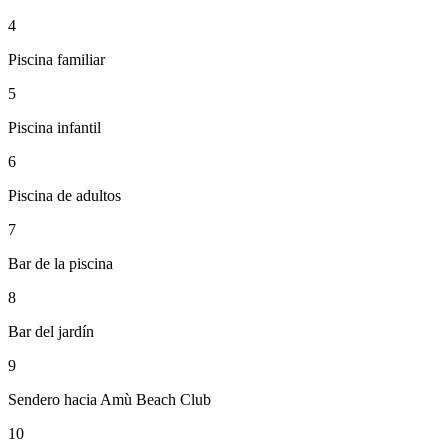
4
Piscina familiar​​​​‌ ‍ ​‍​‍‌‍ ‌ ​‍‌‍‍‌‌‍‌ ‌‍‍‌‌‍ ‍​‍​‍​ ‍‍​‍​‍‌ ​ ‌‍​‌‌‍ ‍‌‍‍‌‌ ‌​‌ ‍‌​‍ ‍‌‍‍‌‌‍ ​‍​‍​‍ ​​‍​‍‌‍‍​‌ ​‍‌‍‌‌‌‍‌‍​‍​‍​ ‍‍​‍​‍‌‍‍​‌ ‌​‌ ‌​‌ ​​‌ ​ ​ ‍‍​‍ ​‍ ‌‍ ​​‍ ‌‌‍​‌‌‍ ‍‌‍‌​​‍ ‌‌ ​‍​‍ ‌‌‍‍​‌‍ ‌ ‌​‌‍‌‌‌‍ ​‌ ​ ​‍ ‌‌ ​ ‌ ‌​‌ ‌‌‌‍‌​‌‍‍‌‌‍ ​‍ ‍‌ ‌‍‌‍‌‌‌ ​‍‌‍​ ‌‍‌‌‌‍ ​​‍ ‍‌‍​‌‌ ​​‌ ​​​‍ ‌‍‍‌‌‍ ‍‌ ‌​‌‍‌‌‌‍ ‍‌ ‌​​‍ ‌‍‌‌‌‍‌​‌‍‍‌‌ ‌​​‍ ‌‍ ‌‌‍ ‌‍‌​‌‍‌‌​ ‌‌ ​​‌ ​‍‌‍‌‌‌ ​ ‌‍‌‌‌‍ ‍‌ ‌​‌‍​‌‌ ‌​‌‍‍‌‌‍ ‌‍ ‍​ ‍ ‌‍‍‌‌‍‌​​ ‌​ ‌‍‌‍‌​​ ​‌‌‍‌‌​ ​ ​ ‌ ‌‍‌​​ ​‌​‍ ‌​ ​‌‌‍‌​​ ​​‌‍‌‌​‍ ‌​ ‌​‌‍‌‍‌‍‌‍‌‍​‍​‍ ‌‌‍​‌​ ​ ​ ​‍​ ​‌​‍ ‌‌‍​‌​ ​‍​ ‌‍‌‍​ ​ ‌ ​ ​ ​ ‍‌​ ‌​​ ‌‌​ ‌‍‌‍​‍​ ​​​ ‍ ‌ ‌​‌ ‍‌‌ ​​‌‍‌‌​ ‌‌‍‍​‌‍ ‌ ‌​‌‍‌‌‌‍ ​‌‌​ ‌‍‍‌‌ ‌​‌‍‌‌‌‌​​‌‍​‌‌‍‌ ‌‍‌‌​ ‍ ‌ ​​‌‍​‌‌ ‌​‌‍‍​​ ‌‌ ​​‌‍​‌‌‍‌ ‌‍‌‌‌​​‍‌ ‌‌‌‍‍‌‌‍ ​‌‍‌​‌‍‌‌‌ ​‍​‍‌‌​ ‌‌‌​​‍‌‌ ‌‍‍ ‌‍‌‌‌ ‍‌​‍‌‌​ ​ ‌​‌​​‍‌‌​ ​ ‌​‌​​‍‌‌​ ​‍​ ​‍‌‍‌‌​ ‍​​ ‌‌​ ‌‌‌‍​ ​ ​‍‌‍​ ‌‍​‌​ ‌‍​ ​​​ ​ ​ ‌‌​‍‌‌​ ​‍​ ​‍​‍‌‌​ ‌‌‌​‌​​‍ ‍‌ ​​‌‍ ‌‍‍‌‌‍ ‍‌ ‌​‌ ​ ‌​ ‌‍‌‍‌​‍‌‌‍ ‍‌ ‌​‌‍‌‌‌ ​‍‌‍‌‌‌ ​ ‌ ‌​‌ ​ ​‍‌‌​ ‌‌‌​​‍‌‌ ‌‍‍ ‌‍‌‌‌ ‍‌​‍‌‌​ ​ ‌​‌​​‍‌‌​ ​ ‌​‌​​‍‌‌​ ​‍​ ​‍​ ‌​‌‍​‌‌‍​ ‌‍​‌​ ​‍‌‍​ ‌‍‌‍‌‍​‍‌‍​ ‌‍‌​‌‍‌​‌‍​ ​‍‌‌​ ​‍​ ​‍​‍‌‌​ ‌‌‌​‌​​‍ ‍‌‍‌​‌‍‌‌‌ ‌​‌‍​‌‌‍‍‌‌‍ ​​ ‌‍​‍‌‍​‌‌ ​ ‌‍‌‌‌‌‌‌‌ ​‍‌‍ ​​ ‌‌‍‍​‌ ‌​‌ ‌​‌ ​​‌ ​ ​‍‌‌​ ​ ‌​​‌​‍‌‌​ ​‍‌​‌‍​‍‌‌​ ​‍‌​‌‍‌‍ ​​‍ ‌‌‍​‌‌‍ ‍‌‍‌​​‍ ‌‌ ​‍​‍ ‌‌‍‍​‌‍ ‌ ‌​‌‍‌‌‌‍ ​‌ ​ ​‍ ‌‌ ​ ‌ ‌​‌ ‌‌‌‍‌​‌‍‍‌‌‍ ​‍ ‍‌ ‌‍‌‍‌‌‌ ​‍‌‍​ ‌‍‌‌‌‍ ​​‍ ‍‌‍​‌‌ ​​‌ ​​​‍‌‍‌‍‍‌‌‍‌​​ ‌​ ‌‍‌‍‌​​ ​‌‌‍‌‌​ ​ ​ ‌ ‌‍‌​​ ​‌​‍ ‌​ ​‌‌‍‌​​ ​​‌‍‌‌​‍ ‌​ ‌​‌‍‌‍‌‍‌‍‌‍​‍​‍ ‌‌‍​‌​ ​ ​ ​‍​ ​‌​‍ ‌‌‍​‌​ ​‍​ ‌‍‌‍​ ​ ‌ ​ ​ ​ ‍‌​ ‌​​ ‌‌​ ‌‍‌‍​‍​ ​​​‍‌‍‌ ‌​‌ ‍‌‌ ​​‌‍‌‌​ ‌‌‍‍​‌‍ ‌ ‌​‌‍‌‌‌‍ ​‌‌​ ‌‍‍‌‌ ‌​‌‍‌‌‌‌​​‌‍​‌‌‍‌ ‌‍‌‌​‍‌‍‌ ​​‌‍​‌‌ ‌​‌‍‍​​ ‌‌ ​​‌‍​‌‌‍‌ ‌‍‌‌‌​​‍‌ ‌‌‌‍‍‌‌‍ ​‌‍‌​‌‍‌‌‌ ​‍​‍‌‌​ ‌‌‌​​‍‌‌ ‌‍‍ ‌‍‌‌‌ ‍‌​‍‌‌​ ​ ‌​‌​​‍‌‌​ ​ ‌​‌​​‍‌‌​ ​‍​ ​‍‌‍‌‌​ ‍​​ ‌‌​ ‌‌‌‍​ ​ ​‍‌‍​ ‌‍​‌​ ‌‍​ ​​​ ​ ​ ‌‌​‍‌‌​ ​‍​ ​‍​‍‌‌​ ‌‌‌​‌​​‍ ‍‌ ​​‌‍ ‌‍‍‌‌‍ ‍‌ ‌​‌ ​ ‌​ ‌‍‌‍‌​‍‌‌‍ ‍‌ ‌​‌‍‌‌‌ ​‍‌‍‌‌‌ ​ ‌ ‌​‌ ​ ​‍‌‌​ ‌‌‌​​‍‌‌ ‌‍‍ ‌‍‌‌‌ ‍‌​‍‌‌​ ​ ‌​‌​​‍‌‌​ ​ ‌​‌​​‍‌‌​ ​‍​ ​‍​ ‌​‌‍​‌‌‍​ ‌‍​‌​ ​‍‌‍​ ‌‍‌‍‌‍​‍‌‍​ ‌‍‌​‌‍‌​‌‍​ ​‍‌‌​ ​‍​ ​‍​‍‌‌​ ‌‌‌​‌​​‍ ‍‌‍‌​‌‍‌‌‌ ‌​‌‍​‌‌‍‍‌‌‍ ​​‍‌‍‌ ​​‌‍‌‌‌ ​‍‌ ​ ‌ ​​‌‍‌‌‌‍​ ‌ ‌​‌‍‍‌‌ ‌‍‌‍‌‌​ ‌‌ ​​‌ ‌‌‌‍​‍‌‍ ​‌‍‍‌‌ ​ ‌‍‍​‌‍‌‌‌‍‌​​‍​‍‌ ‌
5
Piscina infantil​​​​‌ ‍ ​‍​‍‌‍ ‌ ​‍‌‍‍‌‌‍‌ ‌‍‍‌‌‍ ‍​‍​‍​ ‍‍​‍​‍‌ ​ ‌‍​‌‌‍ ‍‌‍‍‌‌ ‌​‌ ‍‌​‍ ‍‌‍‍‌‌‍ ​‍​‍​‍ ​​‍​‍‌‍‍​‌ ​‍‌‍‌‌‌‍‌‍​‍​‍​ ‍‍​‍​‍‌‍‍​‌ ‌​‌ ‌​‌ ​​‌ ​ ​ ‍‍​‍ ​‍ ‌‍ ​​‍ ‌‌‍​‌‌‍ ‍‌‍‌​​‍ ‌‌ ​‍​‍ ‌‌‍‍​‌‍ ‌ ‌​‌‍‌‌‌‍ ​‌ ​ ​‍ ‌‌ ​ ‌ ‌​‌ ‌‌‌‍‌​‌‍‍‌‌‍ ​‍ ‍‌ ‌‍‌‍‌‌‌ ​‍‌‍​ ‌‍‌‌‌‍ ​​‍ ‍‌‍​‌‌ ​​‌ ​​​‍ ‌‍‍‌‌‍ ‍‌ ‌​‌‍‌‌‌‍ ‍‌ ‌​​‍ ‌‍‌‌‌‍‌​‌‍‍‌‌ ‌​​‍ ‌‍ ‌‌‍ ‌‍‌​‌‍‌‌​ ‌‌ ​​‌ ​‍‌‍‌‌‌ ​ ‌‍‌‌‌‍ ‍‌ ‌​‌‍​‌‌ ‌​‌‍‍‌‌‍ ‌‍ ‍​ ‍ ‌‍‍‌‌‍‌​​ ‌​ ‌‍‌‍‌​​ ​‌‌‍‌‌​ ​ ​ ‌ ‌‍‌​​ ​‌​‍ ‌​ ​‌‌‍‌​​ ​​‌‍‌‌​‍ ‌​ ‌​‌‍‌‍‌‍‌‍‌‍​‍​‍ ‌‌‍​‌​ ​ ​ ​‍​ ​‌​‍ ‌‌‍​‌​ ​‍​ ‌‍‌‍​ ​ ‌ ​ ​ ​ ‍‌​ ‌​​ ‌‌​ ‌‍‌‍​‍​ ​​​ ‍ ‌ ‌​‌ ‍‌‌ ​​‌‍‌‌​ ‌‌‍‍​‌‍ ‌ ‌​‌‍‌‌‌‍ ​‌‌​ ‌‍‍‌‌ ‌​‌‍‌‌‌‌​​‌‍​‌‌‍‌ ‌‍‌‌​ ‍ ‌ ​​‌‍​‌‌ ‌​‌‍‍​​ ‌‌ ​​‌‍​‌‌‍‌ ‌‍‌‌‌​​‍‌ ‌‌‌‍‍‌‌‍ ​‌‍‌​‌‍‌‌‌ ​‍​‍‌‌​ ‌‌‌​​‍‌‌ ‌‍‍ ‌‍‌‌‌ ‍‌​‍‌‌​ ​ ‌​‌​​‍‌‌​ ​ ‌​‌​​‍‌‌​ ​‍​ ​‍‌‍‌‌​ ‍​​ ‌‌​ ‌‌‌‍​ ​ ​‍‌‍​ ‌‍​‌​ ‌‍​ ​​​ ​ ​ ‌‌​‍‌‌​ ​‍​ ​‍​‍‌‌​ ‌‌‌​‌​​‍ ‍‌ ​​‌‍ ‌‍‍‌‌‍ ‍‌ ‌​‌ ​ ‌​ ‌‍‌‍‌​‍‌‌‍ ‍‌ ‌​‌‍‌‌‌ ​‍‌‍‌‌‌ ​ ‌ ‌​‌ ​ ​‍‌‌​ ‌‌‌​​‍‌‌ ‌‍‍ ‌‍‌‌‌ ‍‌​‍‌‌​ ​ ‌​‌​​‍‌‌​ ​ ‌​‌​​‍‌‌​ ​‍​ ​‍‌‍‌‌​ ‌​​ ​ ‌‍‌​​ ​‍​ ‌ ​ ​ ​ ‍‌​ ‌‌​ ‍​‌‍​‍‌‍‌‍​‍‌‌​ ​‍​ ​‍​‍‌‌​ ‌‌‌​‌​​‍ ‍‌‍‌​‌‍‌‌‌ ‌​‌‍​‌‌‍‍‌‌‍ ​​ ‌‍​‍‌‍​‌‌ ​ ‌‍‌‌‌‌‌‌‌ ​‍‌‍ ​​ ‌‌‍‍​‌ ‌​‌ ‌​‌ ​​‌ ​ ​‍‌‌​ ​ ‌​​‌​‍‌‌​ ​‍‌​‌‍​‍‌‌​ ​‍‌​‌‍‌‍ ​​‍ ‌‌‍​‌‌‍ ‍‌‍‌​​‍ ‌‌ ​‍​‍ ‌‌‍‍​‌‍ ‌ ‌​‌‍‌‌‌‍ ​‌ ​ ​‍ ‌‌ ​ ‌ ‌​‌ ‌‌‌‍‌​‌‍‍‌‌‍ ​‍ ‍‌ ‌‍‌‍‌‌‌ ​‍‌‍​ ‌‍‌‌‌‍ ​​‍ ‍‌‍​‌‌ ​​‌ ​​​‍‌‍‌‍‍‌‌‍‌​​ ‌​ ‌‍‌‍‌​​ ​‌‌‍‌‌​ ​ ​ ‌ ‌‍‌​​ ​‌​‍ ‌​ ​‌‌‍‌​​ ​​‌‍‌‌​‍ ‌​ ‌​‌‍‌‍‌‍‌‍‌‍​‍​‍ ‌‌‍​‌​ ​ ​ ​‍​ ​‌​‍ ‌‌‍​‌​ ​‍​ ‌‍‌‍​ ​ ‌ ​ ​ ​ ‍‌​ ‌​​ ‌‌​ ‌‍‌‍​‍​ ​​​‍‌‍‌ ‌​‌ ‍‌‌ ​​‌‍‌‌​ ‌‌‍‍​‌‍ ‌ ‌​‌‍‌‌‌‍ ​‌‌​ ‌‍‍‌‌ ‌​‌‍‌‌‌‌​​‌‍​‌‌‍‌ ‌‍‌‌​‍‌‍‌ ​​‌‍​‌‌ ‌​‌‍‍​​ ‌‌ ​​‌‍​‌‌‍‌ ‌‍‌‌‌​​‍‌ ‌‌‌‍‍‌‌‍ ​‌‍‌​‌‍‌‌‌ ​‍​‍‌‌​ ‌‌‌​​‍‌‌ ‌‍‍ ‌‍‌‌‌ ‍‌​‍‌‌​ ​ ‌​‌​​‍‌‌​ ​ ‌​‌​​‍‌‌​ ​‍​ ​‍‌‍‌‌​ ‍​​ ‌‌​ ‌‌‌‍​ ​ ​‍‌‍​ ‌‍​‌​ ‌‍​ ​​​ ​ ​ ‌‌​‍‌‌​ ​‍​ ​‍​‍‌‌​ ‌‌‌​‌​​‍ ‍‌ ​​‌‍ ‌‍‍‌‌‍ ‍‌ ‌​‌ ​ ‌​ ‌‍‌‍‌​‍‌‌‍ ‍‌ ‌​‌‍‌‌‌ ​‍‌‍‌‌‌ ​ ‌ ‌​‌ ​ ​‍‌‌​ ‌‌‌​​‍‌‌ ‌‍‍ ‌‍‌‌‌ ‍‌​‍‌‌​ ​ ‌​‌​​‍‌‌​ ​ ‌​‌​​‍‌‌​ ​‍​ ​‍‌‍‌‌​ ‌​​ ​ ‌‍‌​​ ​‍​ ‌ ​ ​ ​ ‍‌​ ‌‌​ ‍​‌‍​‍‌‍‌‍​‍‌‌​ ​‍​ ​‍​‍‌‌​ ‌‌‌​‌​​‍ ‍‌‍‌​‌‍‌‌‌ ‌​‌‍​‌‌‍‍‌‌‍ ​​‍‌‍‌ ​​‌‍‌‌‌ ​‍‌ ​ ‌ ​​‌‍‌‌‌‍​ ‌ ‌​‌‍‍‌‌ ‌‍‌‍‌‌​ ‌‌ ​​‌ ‌‌‌‍​‍‌‍ ​‌‍‍‌‌ ​ ‌‍‍​‌‍‌‌‌‍‌​​‍​‍‌ ‌
6
Piscina de adultos​​​​‌ ‍ ​‍​‍‌‍ ‌ ​‍‌‍‍‌‌‍‌ ‌‍‍‌‌‍ ‍​‍​‍​ ‍‍​‍​‍‌ ​ ‌‍​‌‌‍ ‍‌‍‍‌‌ ‌​‌ ‍‌​‍ ‍‌‍‍‌‌‍ ​‍​‍​‍ ​​‍​‍‌‍‍​‌ ​‍‌‍‌‌‌‍‌‍​‍​‍​ ‍‍​‍​‍‌‍‍​‌ ‌​‌ ‌​‌ ​​‌ ​ ​ ‍‍​‍ ​‍ ‌‍ ​​‍ ‌‌‍​‌‌‍ ‍‌‍‌​​‍ ‌‌ ​‍​‍ ‌‌‍‍​‌‍ ‌ ‌​‌‍‌‌‌‍ ​‌ ​ ​‍ ‌‌ ​ ‌ ‌​‌ ‌‌‌‍‌​‌‍‍‌‌‍ ​‍ ‍‌ ‌‍‌‍‌‌‌ ​‍‌‍​ ‌‍‌‌‌‍ ​​‍ ‍‌‍​‌‌ ​​‌ ​​​‍ ‌‍‍‌‌‍ ‍‌ ‌​‌‍‌‌‌‍ ‍‌ ‌​​‍ ‌‍‌‌‌‍‌​‌‍‍‌‌ ‌​​‍ ‌‍ ‌‌‍ ‌‍‌​‌‍‌‌​ ‌‌ ​​‌ ​‍‌‍‌‌‌ ​ ‌‍‌‌‌‍ ‍‌ ‌​‌‍​‌‌ ‌​‌‍‍‌‌‍ ‌‍ ‍​ ‍ ‌‍‍‌‌‍‌​​ ‌​ ‌‍‌‍‌​​ ​‌‌‍‌‌​ ​ ​ ‌ ‌‍‌​​ ​‌​‍ ‌​ ​‌‌‍‌​​ ​​‌‍‌‌​‍ ‌​ ‌​‌‍‌‍‌‍‌‍‌‍​‍​‍ ‌‌‍​‌​ ​ ​ ​‍​ ​‌​‍ ‌‌‍​‌​ ​‍​ ‌‍‌‍​ ​ ‌ ​ ​ ​ ‍‌​ ‌​​ ‌‌​ ‌‍‌‍​‍​ ​​​ ‍ ‌ ‌​‌ ‍‌‌ ​​‌‍‌‌​ ‌‌‍‍​‌‍ ‌ ‌​‌‍‌‌‌‍ ​‌‌​ ‌‍‍‌‌ ‌​‌‍‌‌‌‌​​‌‍​‌‌‍‌ ‌‍‌‌​ ‍ ‌ ​​‌‍​‌‌ ‌​‌‍‍​​ ‌‌ ​​‌‍​‌‌‍‌ ‌‍‌‌‌​​‍‌ ‌‌‌‍‍‌‌‍ ​‌‍‌​‌‍‌‌‌ ​‍​‍‌‌​ ‌‌‌​​‍‌‌ ‌‍‍ ‌‍‌‌‌ ‍‌​‍‌‌​ ​ ‌​‌​​‍‌‌​ ​ ‌​‌​​‍‌‌​ ​‍​ ​‍‌‍‌‌​ ‍​​ ‌‌​ ‌‌‌‍​ ​ ​‍‌‍​ ‌‍​‌​ ‌‍​ ​​​ ​ ​ ‌‌​‍‌‌​ ​‍​ ​‍​‍‌‌​ ‌‌‌​‌​​‍ ‍‌ ​​‌‍ ‌‍‍‌‌‍ ‍‌ ‌​‌ ​ ‌​ ‌‍‌‍‌​‍‌‌‍ ‍‌ ‌​‌‍‌‌‌ ​‍‌‍‌‌‌ ​ ‌ ‌​‌ ​ ​‍‌‌​ ‌‌‌​​‍‌‌ ‌‍‍ ‌‍‌‌‌ ‍‌​‍‌‌​ ​ ‌​‌​​‍‌‌​ ​ ‌​‌​​‍‌‌​ ​‍​ ​‍​ ‌‌‌‍‌​​ ​‍​ ‌ ‌‍​ ‌‍‌‍​ ​ ​ ​ ​ ​ ‌‍‌‍​ ​‌​ ‌​​‍‌‌​ ​‍​ ​‍​‍‌‌​ ‌‌‌​‌​​‍ ‍‌‍‌​‌‍‌‌‌ ‌​‌‍​‌‌‍‍‌‌‍ ​​ ‌‍​‍‌‍​‌‌ ​ ‌‍‌‌‌‌‌‌‌ ​‍‌‍ ​​ ‌‌‍‍​‌ ‌​‌ ‌​‌ ​​‌ ​ ​‍‌‌​ ​ ‌​​‌​‍‌‌​ ​‍‌​‌‍​‍‌‌​ ​‍‌​‌‍‌‍ ​​‍ ‌‌‍​‌‌‍ ‍‌‍‌​​‍ ‌‌ ​‍​‍ ‌‌‍‍​‌‍ ‌ ‌​‌‍‌‌‌‍ ​‌ ​ ​‍ ‌‌ ​ ‌ ‌​‌ ‌‌‌‍‌​‌‍‍‌‌‍ ​‍ ‍‌ ‌‍‌‍‌‌‌ ​‍‌‍​ ‌‍‌‌‌‍ ​​‍ ‍‌‍​‌‌ ​​‌ ​​​‍‌‍‌‍‍‌‌‍‌​​ ‌​ ‌‍‌‍‌​​ ​‌‌‍‌‌​ ​ ​ ‌ ‌‍‌​​ ​‌​‍ ‌​ ​‌‌‍‌​​ ​​‌‍‌‌​‍ ‌​ ‌​‌‍‌‍‌‍‌‍‌‍​‍​‍ ‌‌‍​‌​ ​ ​ ​‍​ ​‌​‍ ‌‌‍​‌​ ​‍​ ‌‍‌‍​ ​ ‌ ​ ​ ​ ‍‌​ ‌​​ ‌‌​ ‌‍‌‍​‍​ ​​​‍‌‍‌ ‌​‌ ‍‌‌ ​​‌‍‌‌​ ‌‌‍‍​‌‍ ‌ ‌​‌‍‌‌‌‍ ​‌‌​ ‌‍‍‌‌ ‌​‌‍‌‌‌‌​​‌‍​‌‌‍‌ ‌‍‌‌​‍‌‍‌ ​​‌‍​‌‌ ‌​‌‍‍​​ ‌‌ ​​‌‍​‌‌‍‌ ‌‍‌‌‌​​‍‌ ‌‌‌‍‍‌‌‍ ​‌‍‌​‌‍‌‌‌ ​‍​‍‌‌​ ‌‌‌​​‍‌‌ ‌‍‍ ‌‍‌‌‌ ‍‌​‍‌‌​ ​ ‌​‌​​‍‌‌​ ​ ‌​‌​​‍‌‌​ ​‍​ ​‍‌‍‌‌​ ‍​​ ‌‌​ ‌‌‌‍​ ​ ​‍‌‍​ ‌‍​‌​ ‌‍​ ​​​ ​ ​ ‌‌​‍‌‌​ ​‍​ ​‍​‍‌‌​ ‌‌‌​‌​​‍ ‍‌ ​​‌‍ ‌‍‍‌‌‍ ‍‌ ‌​‌ ​ ‌​ ‌‍‌‍‌​‍‌‌‍ ‍‌ ‌​‌‍‌‌‌ ​‍‌‍‌‌‌ ​ ‌ ‌​‌ ​ ​‍‌‌​ ‌‌‌​​‍‌‌ ‌‍‍ ‌‍‌‌‌ ‍‌​‍‌‌​ ​ ‌​‌​​‍‌‌​ ​ ‌​‌​​‍‌‌​ ​‍​ ​‍​ ‌‌‌‍‌​​ ​‍​ ‌ ‌‍​ ‌‍‌‍​ ​ ​ ​ ​ ​ ‌‍‌‍​ ​‌​ ‌​​‍‌‌​ ​‍​ ​‍​‍‌‌​ ‌‌‌​‌​​‍ ‍‌‍‌​‌‍‌‌‌ ‌​‌‍​‌‌‍‍‌‌‍ ​​‍‌‍‌ ​​‌‍‌‌‌ ​‍‌ ​ ‌ ​​‌‍‌‌‌‍​ ‌ ‌​‌‍‍‌‌ ‌‍‌‍‌‌​ ‌‌ ​​‌ ‌‌‌‍​‍‌‍ ​‌‍‍‌‌ ​ ‌‍‍​‌‍‌‌‌‍‌​​‍​‍‌ ‌
7
Bar de la piscina​​​​‌ ‍ ​‍​‍‌‍ ‌ ​‍‌‍‍‌‌‍‌ ‌‍‍‌‌‍ ‍​‍​‍​ ‍‍​‍​‍‌ ​ ‌‍​‌‌‍ ‍‌‍‍‌‌ ‌​‌ ‍‌​‍ ‍‌‍‍‌‌‍ ​‍​‍​‍ ​​‍​‍‌‍‍​‌ ​‍‌‍‌‌‌‍‌‍​‍​‍​ ‍‍​‍​‍‌‍‍​‌ ‌​‌ ‌​‌ ​​‌ ​ ​ ‍‍​‍ ​‍ ‌‍ ​​‍ ‌‌‍​‌‌‍ ‍‌‍‌​​‍ ‌‌ ​‍​‍ ‌‌‍‍​‌‍ ‌ ‌​‌‍‌‌‌‍ ​‌ ​ ​‍ ‌‌ ​ ‌ ‌​‌ ‌‌‌‍‌​‌‍‍‌‌‍ ​‍ ‍‌ ‌‍‌‍‌‌‌ ​‍‌‍​ ‌‍‌‌‌‍ ​​‍ ‍‌‍​‌‌ ​​‌ ​​​‍ ‌‍‍‌‌‍ ‍‌ ‌​‌‍‌‌‌‍ ‍‌ ‌​​‍ ‌‍‌‌‌‍‌​‌‍‍‌‌ ‌​​‍ ‌‍ ‌‌‍ ‌‍‌​‌‍‌‌​ ‌‌ ​​‌ ​‍‌‍‌‌‌ ​ ‌‍‌‌‌‍ ‍‌ ‌​‌‍​‌‌ ‌​‌‍‍‌‌‍ ‌‍ ‍​ ‍ ‌‍‍‌‌‍‌​​ ‌​ ‌‍‌‍‌​​ ​‌‌‍‌‌​ ​ ​ ‌ ‌‍‌​​ ​‌​‍ ‌​ ​‌‌‍‌​​ ​​‌‍‌‌​‍ ‌​ ‌​‌‍‌‍‌‍‌‍‌‍​‍​‍ ‌‌‍​‌​ ​ ​ ​‍​ ​‌​‍ ‌‌‍​‌​ ​‍​ ‌‍‌‍​ ​ ‌ ​ ​ ​ ‍‌​ ‌​​ ‌‌​ ‌‍‌‍​‍​ ​​​ ‍ ‌ ‌​‌ ‍‌‌ ​​‌‍‌‌​ ‌‌‍‍​‌‍ ‌ ‌​‌‍‌‌‌‍ ​‌‌​ ‌‍‍‌‌ ‌​‌‍‌‌‌‌​​‌‍​‌‌‍‌ ‌‍‌‌​ ‍ ‌ ​​‌‍​‌‌ ‌​‌‍‍​​ ‌‌ ​​‌‍​‌‌‍‌ ‌‍‌‌‌​​‍‌ ‌‌‌‍‍‌‌‍ ​‌‍‌​‌‍‌‌‌ ​‍​‍‌‌​ ‌‌‌​​‍‌‌ ‌‍‍ ‌‍‌‌‌ ‍‌​‍‌‌​ ​ ‌​‌​​‍‌‌​ ​ ‌​‌​​‍‌‌​ ​‍​ ​‍‌‍‌‌​ ‍​​ ‌‌​ ‌‌‌‍​ ​ ​‍‌‍​ ‌‍​‌​ ‌‍​ ​​​ ​ ​ ‌‌​‍‌‌​ ​‍​ ​‍​‍‌‌​ ‌‌‌​‌​​‍ ‍‌ ​​‌‍ ‌‍‍‌‌‍ ‍‌ ‌​‌ ​ ‌​ ‌‍‌‍‌​‍‌‌‍ ‍‌ ‌​‌‍‌‌‌ ​‍‌‍‌‌‌ ​ ‌ ‌​‌ ​ ​‍‌‌​ ‌‌‌​​‍‌‌ ‌‍‍ ‌‍‌‌‌ ‍‌​‍‌‌​ ​ ‌​‌​​‍‌‌​ ​ ‌​‌​​‍‌‌​ ​‍​ ​‍​ ​‍​ ​ ‌‍‌‍‌‍​‌​ ‌​​ ​‍‌‍​‌​ ​‌​ ‌​‌‍​‌​ ‌‍‌‍‌‌​‍‌‌​ ​‍​ ​‍​‍‌‌​ ‌‌‌​‌​​‍ ‍‌‍‌​‌‍‌‌‌ ‌​‌‍​‌‌‍‍‌‌‍ ​​ ‌‍​‍‌‍​‌‌ ​ ‌‍‌‌‌‌‌‌‌ ​‍‌‍ ​​ ‌‌‍‍​‌ ‌​‌ ‌​‌ ​​‌ ​ ​‍‌‌​ ​ ‌​​‌​‍‌‌​ ​‍‌​‌‍​‍‌‌​ ​‍‌​‌‍‌‍ ​​‍ ‌‌‍​‌‌‍ ‍‌‍‌​​‍ ‌‌ ​‍​‍ ‌‌‍‍​‌‍ ‌ ‌​‌‍‌‌‌‍ ​‌ ​ ​‍ ‌‌ ​ ‌ ‌​‌ ‌‌‌‍‌​‌‍‍‌‌‍ ​‍ ‍‌ ‌‍‌‍‌‌‌ ​‍‌‍​ ‌‍‌‌‌‍ ​​‍ ‍‌‍​‌‌ ​​‌ ​​​‍‌‍‌‍‍‌‌‍‌​​ ‌​ ‌‍‌‍‌​​ ​‌‌‍‌‌​ ​ ​ ‌ ‌‍‌​​ ​‌​‍ ‌​ ​‌‌‍‌​​ ​​‌‍‌‌​‍ ‌​ ‌​‌‍‌‍‌‍‌‍‌‍​‍​‍ ‌‌‍​‌​ ​ ​ ​‍​ ​‌​‍ ‌‌‍​‌​ ​‍​ ‌‍‌‍​ ​ ‌ ​ ​ ​ ‍‌​ ‌​​ ‌‌​ ‌‍‌‍​‍​ ​​​‍‌‍‌ ‌​‌ ‍‌‌ ​​‌‍‌‌​ ‌‌‍‍​‌‍ ‌ ‌​‌‍‌‌‌‍ ​‌‌​ ‌‍‍‌‌ ‌​‌‍‌‌‌‌​​‌‍​‌‌‍‌ ‌‍‌‌​‍‌‍‌ ​​‌‍​‌‌ ‌​‌‍‍​​ ‌‌ ​​‌‍​‌‌‍‌ ‌‍‌‌‌​​‍‌ ‌‌‌‍‍‌‌‍ ​‌‍‌​‌‍‌‌‌ ​‍​‍‌‌​ ‌‌‌​​‍‌‌ ‌‍‍ ‌‍‌‌‌ ‍‌​‍‌‌​ ​ ‌​‌​​‍‌‌​ ​ ‌​‌​​‍‌‌​ ​‍​ ​‍‌‍‌‌​ ‍​​ ‌‌​ ‌‌‌‍​ ​ ​‍‌‍​ ‌‍​‌​ ‌‍​ ​​​ ​ ​ ‌‌​‍‌‌​ ​‍​ ​‍​‍‌‌​ ‌‌‌​‌​​‍ ‍‌ ​​‌‍ ‌‍‍‌‌‍ ‍‌ ‌​‌ ​ ‌​ ‌‍‌‍‌​‍‌‌‍ ‍‌ ‌​‌‍‌‌‌ ​‍‌‍‌‌‌ ​ ‌ ‌​‌ ​ ​‍‌‌​ ‌‌‌​​‍‌‌ ‌‍‍ ‌‍‌‌‌ ‍‌​‍‌‌​ ​ ‌​‌​​‍‌‌​ ​ ‌​‌​​‍‌‌​ ​‍​ ​‍​ ​‍​ ​ ‌‍‌‍‌‍​‌​ ‌​​ ​‍‌‍​‌​ ​‌​ ‌​‌‍​‌​ ‌‍‌‍‌‌​‍‌‌​ ​‍​ ​‍​‍‌‌​ ‌‌‌​‌​​‍ ‍‌‍‌​‌‍‌‌‌ ‌​‌‍​‌‌‍‍‌‌‍ ​​‍‌‍‌ ​​‌‍‌‌‌ ​‍‌ ​ ‌ ​​‌‍‌‌‌‍​ ‌ ‌​‌‍‍‌‌ ‌‍‌‍‌‌​ ‌‌ ​​‌ ‌‌‌‍​‍‌‍ ​‌‍‍‌‌ ​ ‌‍‍​‌‍‌‌‌‍‌​​‍​‍‌ ‌
8
Bar del jardín​​​​‌ ‍ ​‍​‍‌‍ ‌ ​‍‌‍‍‌‌‍‌ ‌‍‍‌‌‍ ‍​‍​‍​ ‍‍​‍​‍‌ ​ ‌‍​‌‌‍ ‍‌‍‍‌‌ ‌​‌ ‍‌​‍ ‍‌‍‍‌‌‍ ​‍​‍​‍ ​​‍​‍‌‍‍​‌ ​‍‌‍‌‌‌‍‌‍​‍​‍​ ‍‍​‍​‍‌‍‍​‌ ‌​‌ ‌​‌ ​​‌ ​ ​ ‍‍​‍ ​‍ ‌‍ ​​‍ ‌‌‍​‌‌‍ ‍‌‍‌​​‍ ‌‌ ​‍​‍ ‌‌‍‍​‌‍ ‌ ‌​‌‍‌‌‌‍ ​‌ ​ ​‍ ‌‌ ​ ‌ ‌​‌ ‌‌‌‍‌​‌‍‍‌‌‍ ​‍ ‍‌ ‌‍‌‍‌‌‌ ​‍‌‍​ ‌‍‌‌‌‍ ​​‍ ‍‌‍​‌‌ ​​‌ ​​​‍ ‌‍‍‌‌‍ ‍‌ ‌​‌‍‌‌‌‍ ‍‌ ‌​​‍ ‌‍‌‌‌‍‌​‌‍‍‌‌ ‌​​‍ ‌‍ ‌‌‍ ‌‍‌​‌‍‌‌​ ‌‌ ​​‌ ​‍‌‍‌‌‌ ​ ‌‍‌‌‌‍ ‍‌ ‌​‌‍​‌‌ ‌​‌‍‍‌‌‍ ‌‍ ‍​ ‍ ‌‍‍‌‌‍‌​​ ‌​ ‌‍‌‍‌​​ ​‌‌‍‌‌​ ​ ​ ‌ ‌‍‌​​ ​‌​‍ ‌​ ​‌‌‍‌​​ ​​‌‍‌‌​‍ ‌​ ‌​‌‍‌‍‌‍‌‍‌‍​‍​‍ ‌‌‍​‌​ ​ ​ ​‍​ ​‌​‍ ‌‌‍​‌​ ​‍​ ‌‍‌‍​ ​ ‌ ​ ​ ​ ‍‌​ ‌​​ ‌‌​ ‌‍‌‍​‍​ ​​​ ‍ ‌ ‌​‌ ‍‌‌ ​​‌‍‌‌​ ‌‌‍‍​‌‍ ‌ ‌​‌‍‌‌‌‍ ​‌‌​ ‌‍‍‌‌ ‌​‌‍‌‌‌‌​​‌‍​‌‌‍‌ ‌‍‌‌​ ‍ ‌ ​​‌‍​‌‌ ‌​‌‍‍​​ ‌‌ ​​‌‍​‌‌‍‌ ‌‍‌‌‌​​‍‌ ‌‌‌‍‍‌‌‍ ​‌‍‌​‌‍‌‌‌ ​‍​‍‌‌​ ‌‌‌​​‍‌‌ ‌‍‍ ‌‍‌‌‌ ‍‌​‍‌‌​ ​ ‌​‌​​‍‌‌​ ​ ‌​‌​​‍‌‌​ ​‍​ ​‍‌‍‌‌​ ‍​​ ‌‌​ ‌‌‌‍​ ​ ​‍‌‍​ ‌‍​‌​ ‌‍​ ​​​ ​ ​ ‌‌​‍‌‌​ ​‍​ ​‍​‍‌‌​ ‌‌‌​‌​​‍ ‍‌ ​​‌‍ ‌‍‍‌‌‍ ‍‌ ‌​‌ ​ ‌​ ‌‍‌‍‌​‍‌‌‍ ‍‌ ‌​‌‍‌‌‌ ​‍‌‍‌‌‌ ​ ‌ ‌​‌ ​ ​‍‌‌​ ‌‌‌​​‍‌‌ ‌‍‍ ‌‍‌‌‌ ‍‌​‍‌‌​ ​ ‌​‌​​‍‌‌​ ​ ‌​‌​​‍‌‌​ ​‍​ ​‍‌‍‌‌‌‍‌​​ ​‌‌‍​ ‌‍​‌​ ‍‌​ ​​​ ​ ​ ​ ​ ‌‌​ ​‍​ ‍‌​‍‌‌​ ​‍​ ​‍​‍‌‌​ ‌‌‌​‌​​‍ ‍‌‍‌​‌‍‌‌‌ ‌​‌‍​‌‌‍‍‌‌‍ ​​ ‌‍​‍‌‍​‌‌ ​ ‌‍‌‌‌‌‌‌‌ ​‍‌‍ ​​ ‌‌‍‍​‌ ‌​‌ ‌​‌ ​​‌ ​ ​‍‌‌​ ​ ‌​​‌​‍‌‌​ ​‍‌​‌‍​‍‌‌​ ​‍‌​‌‍‌‍ ​​‍ ‌‌‍​‌‌‍ ‍‌‍‌​​‍ ‌‌ ​‍​‍ ‌‌‍‍​‌‍ ‌ ‌​‌‍‌‌‌‍ ​‌ ​ ​‍ ‌‌ ​ ‌ ‌​‌ ‌‌‌‍‌​‌‍‍‌‌‍ ​‍ ‍‌ ‌‍‌‍‌‌‌ ​‍‌‍​ ‌‍‌‌‌‍ ​​‍ ‍‌‍​‌‌ ​​‌ ​​​‍‌‍‌‍‍‌‌‍‌​​ ‌​ ‌‍‌‍‌​​ ​‌‌‍‌‌​ ​ ​ ‌ ‌‍‌​​ ​‌​‍ ‌​ ​‌‌‍‌​​ ​​‌‍‌‌​‍ ‌​ ‌​‌‍‌‍‌‍‌‍‌‍​‍​‍ ‌‌‍​‌​ ​ ​ ​‍​ ​‌​‍ ‌‌‍​‌​ ​‍​ ‌‍‌‍​ ​ ‌ ​ ​ ​ ‍‌​ ‌​​ ‌‌​ ‌‍‌‍​‍​ ​​​‍‌‍‌ ‌​‌ ‍‌‌ ​​‌‍‌‌​ ‌‌‍‍​‌‍ ‌ ‌​‌‍‌‌‌‍ ​‌‌​ ‌‍‍‌‌ ‌​‌‍‌‌‌‌​​‌‍​‌‌‍‌ ‌‍‌‌​‍‌‍‌ ​​‌‍​‌‌ ‌​‌‍‍​​ ‌‌ ​​‌‍​‌‌‍‌ ‌‍‌‌‌​​‍‌ ‌‌‌‍‍‌‌‍ ​‌‍‌​‌‍‌‌‌ ​‍​‍‌‌​ ‌‌‌​​‍‌‌ ‌‍‍ ‌‍‌‌‌ ‍‌​‍‌‌​ ​ ‌​‌​​‍‌‌​ ​ ‌​‌​​‍‌‌​ ​‍​ ​‍‌‍‌‌​ ‍​​ ‌‌​ ‌‌‌‍​ ​ ​‍‌‍​ ‌‍​‌​ ‌‍​ ​​​ ​ ​ ‌‌​‍‌‌​ ​‍​ ​‍​‍‌‌​ ‌‌‌​‌​​‍ ‍‌ ​​‌‍ ‌‍‍‌‌‍ ‍‌ ‌​‌ ​ ‌​ ‌‍‌‍‌​‍‌‌‍ ‍‌ ‌​‌‍‌‌‌ ​‍‌‍‌‌‌ ​ ‌ ‌​‌ ​ ​‍‌‌​ ‌‌‌​​‍‌‌ ‌‍‍ ‌‍‌‌‌ ‍‌​‍‌‌​ ​ ‌​‌​​‍‌‌​ ​ ‌​‌​​‍‌‌​ ​‍​ ​‍‌‍‌‌‌‍‌​​ ​‌‌‍​ ‌‍​‌​ ‍‌​ ​​​ ​ ​ ​ ​ ‌‌​ ​‍​ ‍‌​‍‌‌​ ​‍​ ​‍​‍‌‌​ ‌‌‌​‌​​‍ ‍‌‍‌​‌‍‌‌‌ ‌​‌‍​‌‌‍‍‌‌‍ ​​‍‌‍‌ ​​‌‍‌‌‌ ​‍‌ ​ ‌ ​​‌‍‌‌‌‍​ ‌ ‌​‌‍‍‌‌ ‌‍‌‍‌‌​ ‌‌ ​​‌ ‌‌‌‍​‍‌‍ ​‌‍‍‌‌ ​ ‌‍‍​‌‍‌‌‌‍‌​​‍​‍‌ ‌
9
Sendero hacia Amù Beach Club​​​​‌ ‍ ​‍​‍‌‍ ‌ ​‍‌‍‍‌‌‍‌ ‌‍‍‌‌‍ ‍​‍​‍​ ‍‍​‍​‍‌ ​ ‌‍​‌‌‍ ‍‌‍‍‌‌ ‌​‌ ‍‌​‍ ‍‌‍‍‌‌‍ ​‍​‍​‍ ​​‍​‍‌‍‍​‌ ​‍‌‍‌‌‌‍‌‍​‍​‍​ ‍‍​‍​‍‌‍‍​‌ ‌​‌ ‌​‌ ​​‌ ​ ​ ‍‍​‍ ​‍ ‌‍ ​​‍ ‌‌‍​‌‌‍ ‍‌‍‌​​‍ ‌‌ ​‍​‍ ‌‌‍‍​‌‍ ‌ ‌​‌‍‌‌‌‍ ​‌ ​ ​‍ ‌‌ ​ ‌ ‌​‌ ‌‌‌‍‌​‌‍‍‌‌‍ ​‍ ‍‌ ‌‍‌‍‌‌‌ ​‍‌‍​ ‌‍‌‌‌‍ ​​‍ ‍‌‍​‌‌ ​​‌ ​​​‍ ‌‍‍‌‌‍ ‍‌ ‌​‌‍‌‌‌‍ ‍‌ ‌​​‍ ‌‍‌‌‌‍‌​‌‍‍‌‌ ‌​​‍ ‌‍ ‌‌‍ ‌‍‌​‌‍‌‌​ ‌‌ ​​‌ ​‍‌‍‌‌‌ ​ ‌‍‌‌‌‍ ‍‌ ‌​‌‍​‌‌ ‌​‌‍‍‌‌‍ ‌‍ ‍​ ‍ ‌‍‍‌‌‍‌​​ ‌​ ‌‍‌‍‌​​ ​‌‌‍‌‌​ ​ ​ ‌ ‌‍‌​​ ​‌​‍ ‌​ ​‌‌‍‌​​ ​​‌‍‌‌​‍ ‌​ ‌​‌‍‌‍‌‍‌‍‌‍​‍​‍ ‌‌‍​‌​ ​ ​ ​‍​ ​‌​‍ ‌‌‍​‌​ ​‍​ ‌‍‌‍​ ​ ‌ ​ ​ ​ ‍‌​ ‌​​ ‌‌​ ‌‍‌‍​‍​ ​​​ ‍ ‌ ‌​‌ ‍‌‌ ​​‌‍‌‌​ ‌‌‍‍​‌‍ ‌ ‌​‌‍‌‌‌‍ ​‌‌​ ‌‍‍‌‌ ‌​‌‍‌‌‌‌​​‌‍​‌‌‍‌ ‌‍‌‌​ ‍ ‌ ​​‌‍​‌‌ ‌​‌‍‍​​ ‌‌ ​​‌‍​‌‌‍‌ ‌‍‌‌‌​​‍‌ ‌‌‌‍‍‌‌‍ ​‌‍‌​‌‍‌‌‌ ​‍​‍‌‌​ ‌‌‌​​‍‌‌ ‌‍‍ ‌‍‌‌‌ ‍‌​‍‌‌​ ​ ‌​‌​​‍‌‌​ ​ ‌​‌​​‍‌‌​ ​‍​ ​‍‌‍‌‌​ ‍​​ ‌‌​ ‌‌‌‍​ ​ ​‍‌‍​ ‌‍​‌​ ‌‍​ ​​​ ​ ​ ‌‌​‍‌‌​ ​‍​ ​‍​‍‌‌​ ‌‌‌​‌​​‍ ‍‌ ​​‌‍ ‌‍‍‌‌‍ ‍‌ ‌​‌ ​ ‌​ ‌‍‌‍‌​‍‌‌‍ ‍‌ ‌​‌‍‌‌‌ ​‍‌‍‌‌‌ ​ ‌ ‌​‌ ​ ​‍‌‌​ ‌‌‌​​‍‌‌ ‌‍‍ ‌‍‌‌‌ ‍‌​‍‌‌​ ​ ‌​‌​​‍‌‌​ ​ ‌​‌​​‍‌‌​ ​‍​ ​‍​ ​‌‌‍‌​​ ‌​​ ​ ​ ​‌‌‍‌‍​ ​‍​ ‍‌‌‍​‍​ ​‌‌‍​ ​ ‍‌​‍‌‌​ ​‍​ ​‍​‍‌‌​ ‌‌‌​‌​​‍ ‍‌‍‌​‌‍‌‌‌ ‌​‌‍​‌‌‍‍‌‌‍ ​​ ‌‍​‍‌‍​‌‌ ​ ‌‍‌‌‌‌‌‌‌ ​‍‌‍ ​​ ‌‌‍‍​‌ ‌​‌ ‌​‌ ​​‌ ​ ​‍‌‌​ ​ ‌​​‌​‍‌‌​ ​‍‌​‌‍​‍‌‌​ ​‍‌​‌‍‌‍ ​​‍ ‌‌‍​‌‌‍ ‍‌‍‌​​‍ ‌‌ ​‍​‍ ‌‌‍‍​‌‍ ‌ ‌​‌‍‌‌‌‍ ​‌ ​ ​‍ ‌‌ ​ ‌ ‌​‌ ‌‌‌‍‌​‌‍‍‌‌‍ ​‍ ‍‌ ‌‍‌‍‌‌‌ ​‍‌‍​ ‌‍‌‌‌‍ ​​‍ ‍‌‍​‌‌ ​​‌ ​​​‍‌‍‌‍‍‌‌‍‌​​ ‌​ ‌‍‌‍‌​​ ​‌‌‍‌‌​ ​ ​ ‌ ‌‍‌​​ ​‌​‍ ‌​ ​‌‌‍‌​​ ​​‌‍‌‌​‍ ‌​ ‌​‌‍‌‍‌‍‌‍‌‍​‍​‍ ‌‌‍​‌​ ​ ​ ​‍​ ​‌​‍ ‌‌‍​‌​ ​‍​ ‌‍‌‍​ ​ ‌ ​ ​ ​ ‍‌​ ‌​​ ‌‌​ ‌‍‌‍​‍​ ​​​‍‌‍‌ ‌​‌ ‍‌‌ ​​‌‍‌‌​ ‌‌‍‍​‌‍ ‌ ‌​‌‍‌‌‌‍ ​‌‌​ ‌‍‍‌‌ ‌​‌‍‌‌‌‌​​‌‍​‌‌‍‌ ‌‍‌‌​‍‌‍‌ ​​‌‍​‌‌ ‌​‌‍‍​​ ‌‌ ​​‌‍​‌‌‍‌ ‌‍‌‌‌​​‍‌ ‌‌‌‍‍‌‌‍ ​‌‍‌​‌‍‌‌‌ ​‍​‍‌‌​ ‌‌‌​​‍‌‌ ‌‍‍ ‌‍‌‌‌ ‍‌​‍‌‌​ ​ ‌​‌​​‍‌‌​ ​ ‌​‌​​‍‌‌​ ​‍​ ​‍‌‍‌‌​ ‍​​ ‌‌​ ‌‌‌‍​ ​ ​‍‌‍​ ‌‍​‌​ ‌‍​ ​​​ ​ ​ ‌‌​‍‌‌​ ​‍​ ​‍​‍‌‌​ ‌‌‌​‌​​‍ ‍‌ ​​‌‍ ‌‍‍‌‌‍ ‍‌ ‌​‌ ​ ‌​ ‌‍‌‍‌​‍‌‌‍ ‍‌ ‌​‌‍‌‌‌ ​‍‌‍‌‌‌ ​ ‌ ‌​‌ ​ ​‍‌‌​ ‌‌‌​​‍‌‌ ‌‍‍ ‌‍‌‌‌ ‍‌​‍‌‌​ ​ ‌​‌​​‍‌‌​ ​ ‌​‌​​‍‌‌​ ​‍​ ​‍​ ​‌‌‍‌​​ ‌​​ ​ ​ ​‌‌‍‌‍​ ​‍​ ‍‌‌‍​‍​ ​‌‌‍​ ​ ‍‌​‍‌‌​ ​‍​ ​‍​‍‌‌​ ‌‌‌​‌​​‍ ‍‌‍‌​‌‍‌‌‌ ‌​‌‍​‌‌‍‍‌‌‍ ​​‍‌‍‌ ​​‌‍‌‌‌ ​‍‌ ​ ‌ ​​‌‍‌‌‌‍​ ‌ ‌​‌‍‍‌‌ ‌‍‌‍‌‌​ ‌‌ ​​‌ ‌‌‌‍​‍‌‍ ​‌‍‍‌‌ ​ ‌‍‍​‌‍‌‌‌‍‌​​‍​‍‌ ‌
10