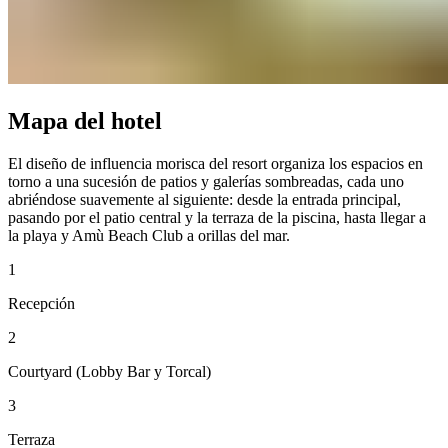
Mapa del hotel​​​​‌ ‍ ​‍​‍‌‍ ‌ ​‍‌‍‍‌‌‍‌ ‌‍‍‌‌‍ ‍​‍​‍​ ‍‍​‍​‍‌ ​ ‌‍​‌‌‍ ‍‌‍‍‌‌ ‌​‌ ‍‌​‍ ‍‌‍‍‌‌‍ ​‍​‍​‍ ​​‍​‍‌‍‍​‌ ​‍‌‍‌‌‌‍‌‍​‍​‍​ ‍‍​‍​‍‌‍‍​‌ ‌​‌ ‌​‌ ​​‌ ​ ​ ‍‍​‍ ​‍ ‌‍ ​​‍ ‌‌‍​‌‌‍ ‍‌‍‌​​‍ ‌‌ ​‍​‍ ‌‌‍‍​‌‍ ‌ ‌​‌‍‌‌‌‍ ​‌ ​ ​‍ ‌‌ ​ ‌ ‌​‌ ‌‌‌‍‌​‌‍‍‌‌‍ ​‍ ‍‌ ‌‍‌‍‌‌‌ ​‍‌‍​ ‌‍‌‌‌‍ ​​‍ ‍‌‍​‌‌ ​​‌ ​​​‍ ‌‍‍‌‌‍ ‍‌ ‌​‌‍‌‌‌‍ ‍‌ ‌​​‍ ‌‍‌‌‌‍‌​‌‍‍‌‌ ‌​​‍ ‌‍ ‌‌‍ ‌‍‌​‌‍‌‌​ ‌‌ ​​‌ ​‍‌‍‌‌‌ ​ ‌‍‌‌‌‍ ‍‌ ‌​‌‍​‌‌ ‌​‌‍‍‌‌‍ ‌‍ ‍​ ‍ ‌‍‍‌‌‍‌​​ ‌​ ‌‍‌‍‌​​ ​‌‌‍‌‌​ ​ ​ ‌ ‌‍‌​​ ​‌​‍ ‌​ ​‌‌‍‌​​ ​​‌‍‌‌​‍ ‌​ ‌​‌‍‌‍‌‍‌‍‌‍​‍​‍ ‌‌‍​‌​ ​ ​ ​‍​ ​‌​‍ ‌‌‍​‌​ ​‍​ ‌‍‌‍​ ​ ‌ ​ ​ ​ ‍‌​ ‌​​ ‌‌​ ‌‍‌‍​‍​ ​​​ ‍ ‌ ‌​‌ ‍‌‌ ​​‌‍‌‌​ ‌‌‍‍​‌‍ ‌ ‌​‌‍‌‌‌‍ ​‌‌​ ‌‍‍‌‌ ‌​‌‍‌‌‌‌​​‌‍​‌‌‍‌ ‌‍‌‌​ ‍ ‌ ​​‌‍​‌‌ ‌​‌‍‍​​ ‌‌ ​​‌‍​‌‌‍‌ ‌‍‌‌‌​​‍‌ ‌‌‌‍‍‌‌‍ ​‌‍‌​‌‍‌‌‌ ​‍​‍‌‌​ ‌‌‌​​‍‌‌ ‌‍‍ ‌‍‌‌‌ ‍‌​‍‌‌​ ​ ‌​‌​​‍‌‌​ ​ ‌​‌​​‍‌‌​ ​‍​ ​‍‌‍‌‌​ ‍​​ ‌‌​ ‌‌‌‍​ ​ ​‍‌‍​ ‌‍​‌​ ‌‍​ ​​​ ​ ​ ‌‌​‍‌‌​ ​‍​ ​‍​‍‌‌​ ‌‌‌​‌​​‍ ‍‌‍‍​‌‍‌‌‌‍​‌‌‍‌​‌‍‍‌‌‍ ‍‌‍‌ ​ ‌‍​‍‌‍​‌‌ ​ ‌‍‌‌‌‌‌‌‌ ​‍‌‍ ​​ ‌‌‍‍​‌ ‌​‌ ‌​‌ ​​‌ ​ ​‍‌‌​ ​ ‌​​‌​‍‌‌​ ​‍‌​‌‍​‍‌‌​ ​‍‌​‌‍‌‍ ​​‍ ‌‌‍​‌‌‍ ‍‌‍‌​​‍ ‌‌ ​‍​‍ ‌‌‍‍​‌‍ ‌ ‌​‌‍‌‌‌‍ ​‌ ​ ​‍ ‌‌ ​ ‌ ‌​‌ ‌‌‌‍‌​‌‍‍‌‌‍ ​‍ ‍‌ ‌‍‌‍‌‌‌ ​‍‌‍​ ‌‍‌‌‌‍ ​​‍ ‍‌‍​‌‌ ​​‌ ​​​‍‌‍‌‍‍‌‌‍‌​​ ‌​ ‌‍‌‍‌​​ ​‌‌‍‌‌​ ​ ​ ‌ ‌‍‌​​ ​‌​‍ ‌​ ​‌‌‍‌​​ ​​‌‍‌‌​‍ ‌​ ‌​‌‍‌‍‌‍‌‍‌‍​‍​‍ ‌‌‍​‌​ ​ ​ ​‍​ ​‌​‍ ‌‌‍​‌​ ​‍​ ‌‍‌‍​ ​ ‌ ​ ​ ​ ‍‌​ ‌​​ ‌‌​ ‌‍‌‍​‍​ ​​​‍‌‍‌ ‌​‌ ‍‌‌ ​​‌‍‌‌​ ‌‌‍‍​‌‍ ‌ ‌​‌‍‌‌‌‍ ​‌‌​ ‌‍‍‌‌ ‌​‌‍‌‌‌‌​​‌‍​‌‌‍‌ ‌‍‌‌​‍‌‍‌ ​​‌‍​‌‌ ‌​‌‍‍​​ ‌‌ ​​‌‍​‌‌‍‌ ‌‍‌‌‌​​‍‌ ‌‌‌‍‍‌‌‍ ​‌‍‌​‌‍‌‌‌ ​‍​‍‌‌​ ‌‌‌​​‍‌‌ ‌‍‍ ‌‍‌‌‌ ‍‌​‍‌‌​ ​ ‌​‌​​‍‌‌​ ​ ‌​‌​​‍‌‌​ ​‍​ ​‍‌‍‌‌​ ‍​​ ‌‌​ ‌‌‌‍​ ​ ​‍‌‍​ ‌‍​‌​ ‌‍​ ​​​ ​ ​ ‌‌​‍‌‌​ ​‍​ ​‍​‍‌‌​ ‌‌‌​‌​​‍ ‍‌‍‍​‌‍‌‌‌‍​‌‌‍‌​‌‍‍‌‌‍ ‍‌‍‌ ​‍‌‍‌ ​​‌‍‌‌‌ ​‍‌ ​ ‌ ​​‌‍‌‌‌‍​ ‌ ‌​‌‍‍‌‌ ‌‍‌‍‌‌​ ‌‌ ​​‌ ‌‌‌‍​‍‌‍ ​‌‍‍‌‌ ​ ‌‍‍​‌‍‌‌‌‍‌​​‍​‍‌ ‌
El diseño de influencia morisca del resort organiza los espacios en
torno a una sucesión de patios y galerías sombreadas, cada uno
abriéndose suavemente al siguiente: desde la entrada principal,
pasando por el patio central y la terraza de la piscina, hasta llegar a
la playa y Amù Beach Club a orillas del mar.​​​​‌ ‍ ​‍​‍‌‍ ‌ ​‍‌‍‍‌‌‍‌ ‌‍‍‌‌‍ ‍​‍​‍​ ‍‍​‍​‍‌ ​ ‌‍​‌‌‍ ‍‌‍‍‌‌ ‌​‌ ‍‌​‍ ‍‌‍‍‌‌‍ ​‍​‍​‍ ​​‍​‍‌‍‍​‌ ​‍‌‍‌‌‌‍‌‍​‍​‍​ ‍‍​‍​‍‌‍‍​‌ ‌​‌ ‌​‌ ​​‌ ​ ​ ‍‍​‍ ​‍ ‌‍ ​​‍ ‌‌‍​‌‌‍ ‍‌‍‌​​‍ ‌‌ ​‍​‍ ‌‌‍‍​‌‍ ‌ ‌​‌‍‌‌‌‍ ​‌ ​ ​‍ ‌‌ ​ ‌ ‌​‌ ‌‌‌‍‌​‌‍‍‌‌‍ ​‍ ‍‌ ‌‍‌‍‌‌‌ ​‍‌‍​ ‌‍‌‌‌‍ ​​‍ ‍‌‍​‌‌ ​​‌ ​​​‍ ‌‍‍‌‌‍ ‍‌ ‌​‌‍‌‌‌‍ ‍‌ ‌​​‍ ‌‍‌‌‌‍‌​‌‍‍‌‌ ‌​​‍ ‌‍ ‌‌‍ ‌‍‌​‌‍‌‌​ ‌‌ ​​‌ ​‍‌‍‌‌‌ ​ ‌‍‌‌‌‍ ‍‌ ‌​‌‍​‌‌ ‌​‌‍‍‌‌‍ ‌‍ ‍​ ‍ ‌‍‍‌‌‍‌​​ ‌​ ‌‍‌‍‌​​ ​‌‌‍‌‌​ ​ ​ ‌ ‌‍‌​​ ​‌​‍ ‌​ ​‌‌‍‌​​ ​​‌‍‌‌​‍ ‌​ ‌​‌‍‌‍‌‍‌‍‌‍​‍​‍ ‌‌‍​‌​ ​ ​ ​‍​ ​‌​‍ ‌‌‍​‌​ ​‍​ ‌‍‌‍​ ​ ‌ ​ ​ ​ ‍‌​ ‌​​ ‌‌​ ‌‍‌‍​‍​ ​​​ ‍ ‌ ‌​‌ ‍‌‌ ​​‌‍‌‌​ ‌‌‍‍​‌‍ ‌ ‌​‌‍‌‌‌‍ ​‌‌​ ‌‍‍‌‌ ‌​‌‍‌‌‌‌​​‌‍​‌‌‍‌ ‌‍‌‌​ ‍ ‌ ​​‌‍​‌‌ ‌​‌‍‍​​ ‌‌ ​​‌‍​‌‌‍‌ ‌‍‌‌‌​​‍‌ ‌‌‌‍‍‌‌‍ ​‌‍‌​‌‍‌‌‌ ​‍​‍‌‌​ ‌‌‌​​‍‌‌ ‌‍‍ ‌‍‌‌‌ ‍‌​‍‌‌​ ​ ‌​‌​​‍‌‌​ ​ ‌​‌​​‍‌‌​ ​‍​ ​‍‌‍‌‌​ ‍​​ ‌‌​ ‌‌‌‍​ ​ ​‍‌‍​ ‌‍​‌​ ‌‍​ ​​​ ​ ​ ‌‌​‍‌‌​ ​‍​ ​‍​‍‌‌​ ‌‌‌​‌​​‍ ‍‌‍​‍‌‍ ‌‍‌​‌ ‍‌​ ‌‍​‍‌‍​‌‌ ​ ‌‍‌‌‌‌‌‌‌ ​‍‌‍ ​​ ‌‌‍‍​‌ ‌​‌ ‌​‌ ​​‌ ​ ​‍‌‌​ ​ ‌​​‌​‍‌‌​ ​‍‌​‌‍​‍‌‌​ ​‍‌​‌‍‌‍ ​​‍ ‌‌‍​‌‌‍ ‍‌‍‌​​‍ ‌‌ ​‍​‍ ‌‌‍‍​‌‍ ‌ ‌​‌‍‌‌‌‍ ​‌ ​ ​‍ ‌‌ ​ ‌ ‌​‌ ‌‌‌‍‌​‌‍‍‌‌‍ ​‍ ‍‌ ‌‍‌‍‌‌‌ ​‍‌‍​ ‌‍‌‌‌‍ ​​‍ ‍‌‍​‌‌ ​​‌ ​​​‍‌‍‌‍‍‌‌‍‌​​ ‌​ ‌‍‌‍‌​​ ​‌‌‍‌‌​ ​ ​ ‌ ‌‍‌​​ ​‌​‍ ‌​ ​‌‌‍‌​​ ​​‌‍‌‌​‍ ‌​ ‌​‌‍‌‍‌‍‌‍‌‍​‍​‍ ‌‌‍​‌​ ​ ​ ​‍​ ​‌​‍ ‌‌‍​‌​ ​‍​ ‌‍‌‍​ ​ ‌ ​ ​ ​ ‍‌​ ‌​​ ‌‌​ ‌‍‌‍​‍​ ​​​‍‌‍‌ ‌​‌ ‍‌‌ ​​‌‍‌‌​ ‌‌‍‍​‌‍ ‌ ‌​‌‍‌‌‌‍ ​‌‌​ ‌‍‍‌‌ ‌​‌‍‌‌‌‌​​‌‍​‌‌‍‌ ‌‍‌‌​‍‌‍‌ ​​‌‍​‌‌ ‌​‌‍‍​​ ‌‌ ​​‌‍​‌‌‍‌ ‌‍‌‌‌​​‍‌ ‌‌‌‍‍‌‌‍ ​‌‍‌​‌‍‌‌‌ ​‍​‍‌‌​ ‌‌‌​​‍‌‌ ‌‍‍ ‌‍‌‌‌ ‍‌​‍‌‌​ ​ ‌​‌​​‍‌‌​ ​ ‌​‌​​‍‌‌​ ​‍​ ​‍‌‍‌‌​ ‍​​ ‌‌​ ‌‌‌‍​ ​ ​‍‌‍​ ‌‍​‌​ ‌‍​ ​​​ ​ ​ ‌‌​‍‌‌​ ​‍​ ​‍​‍‌‌​ ‌‌‌​‌​​‍ ‍‌‍​‍‌‍ ‌‍‌​‌ ‍‌​‍‌‍‌ ​​‌‍‌‌‌ ​‍‌ ​ ‌ ​​‌‍‌‌‌‍​ ‌ ‌​‌‍‍‌‌ ‌‍‌‍‌‌​ ‌‌ ​​‌ ‌‌‌‍​‍‌‍ ​‌‍‍‌‌ ​ ‌‍‍​‌‍‌‌‌‍‌​​‍​‍‌ ‌
1
Recepción​​​​‌ ‍ ​‍​‍‌‍ ‌ ​‍‌‍‍‌‌‍‌ ‌‍‍‌‌‍ ‍​‍​‍​ ‍‍​‍​‍‌ ​ ‌‍​‌‌‍ ‍‌‍‍‌‌ ‌​‌ ‍‌​‍ ‍‌‍‍‌‌‍ ​‍​‍​‍ ​​‍​‍‌‍‍​‌ ​‍‌‍‌‌‌‍‌‍​‍​‍​ ‍‍​‍​‍‌‍‍​‌ ‌​‌ ‌​‌ ​​‌ ​ ​ ‍‍​‍ ​‍ ‌‍ ​​‍ ‌‌‍​‌‌‍ ‍‌‍‌​​‍ ‌‌ ​‍​‍ ‌‌‍‍​‌‍ ‌ ‌​‌‍‌‌‌‍ ​‌ ​ ​‍ ‌‌ ​ ‌ ‌​‌ ‌‌‌‍‌​‌‍‍‌‌‍ ​‍ ‍‌ ‌‍‌‍‌‌‌ ​‍‌‍​ ‌‍‌‌‌‍ ​​‍ ‍‌‍​‌‌ ​​‌ ​​​‍ ‌‍‍‌‌‍ ‍‌ ‌​‌‍‌‌‌‍ ‍‌ ‌​​‍ ‌‍‌‌‌‍‌​‌‍‍‌‌ ‌​​‍ ‌‍ ‌‌‍ ‌‍‌​‌‍‌‌​ ‌‌ ​​‌ ​‍‌‍‌‌‌ ​ ‌‍‌‌‌‍ ‍‌ ‌​‌‍​‌‌ ‌​‌‍‍‌‌‍ ‌‍ ‍​ ‍ ‌‍‍‌‌‍‌​​ ‌​ ‌‍‌‍‌​​ ​‌‌‍‌‌​ ​ ​ ‌ ‌‍‌​​ ​‌​‍ ‌​ ​‌‌‍‌​​ ​​‌‍‌‌​‍ ‌​ ‌​‌‍‌‍‌‍‌‍‌‍​‍​‍ ‌‌‍​‌​ ​ ​ ​‍​ ​‌​‍ ‌‌‍​‌​ ​‍​ ‌‍‌‍​ ​ ‌ ​ ​ ​ ‍‌​ ‌​​ ‌‌​ ‌‍‌‍​‍​ ​​​ ‍ ‌ ‌​‌ ‍‌‌ ​​‌‍‌‌​ ‌‌‍‍​‌‍ ‌ ‌​‌‍‌‌‌‍ ​‌‌​ ‌‍‍‌‌ ‌​‌‍‌‌‌‌​​‌‍​‌‌‍‌ ‌‍‌‌​ ‍ ‌ ​​‌‍​‌‌ ‌​‌‍‍​​ ‌‌ ​​‌‍​‌‌‍‌ ‌‍‌‌‌​​‍‌ ‌‌‌‍‍‌‌‍ ​‌‍‌​‌‍‌‌‌ ​‍​‍‌‌​ ‌‌‌​​‍‌‌ ‌‍‍ ‌‍‌‌‌ ‍‌​‍‌‌​ ​ ‌​‌​​‍‌‌​ ​ ‌​‌​​‍‌‌​ ​‍​ ​‍‌‍‌‌​ ‍​​ ‌‌​ ‌‌‌‍​ ​ ​‍‌‍​ ‌‍​‌​ ‌‍​ ​​​ ​ ​ ‌‌​‍‌‌​ ​‍​ ​‍​‍‌‌​ ‌‌‌​‌​​‍ ‍‌ ​​‌‍ ‌‍‍‌‌‍ ‍‌ ‌​‌ ​ ‌​ ‌‍‌‍‌​‍‌‌‍ ‍‌ ‌​‌‍‌‌‌ ​‍‌‍‌‌‌ ​ ‌ ‌​‌ ​ ​‍‌‌​ ‌‌‌​​‍‌‌ ‌‍‍ ‌‍‌‌‌ ‍‌​‍‌‌​ ​ ‌​‌​​‍‌‌​ ​ ‌​‌​​‍‌‌​ ​‍​ ​‍​ ‌​​ ​‍‌‍‌​‌‍​‍‌‍‌‍​ ‍​‌‍‌‍​ ​‍‌‍‌‍​ ‍​‌‍​‌​ ‍‌​‍‌‌​ ​‍​ ​‍​‍‌‌​ ‌‌‌​‌​​‍ ‍‌‍‌​‌‍‌‌‌ ‌​‌‍​‌‌‍‍‌‌‍ ​​ ‌‍​‍‌‍​‌‌ ​ ‌‍‌‌‌‌‌‌‌ ​‍‌‍ ​​ ‌‌‍‍​‌ ‌​‌ ‌​‌ ​​‌ ​ ​‍‌‌​ ​ ‌​​‌​‍‌‌​ ​‍‌​‌‍​‍‌‌​ ​‍‌​‌‍‌‍ ​​‍ ‌‌‍​‌‌‍ ‍‌‍‌​​‍ ‌‌ ​‍​‍ ‌‌‍‍​‌‍ ‌ ‌​‌‍‌‌‌‍ ​‌ ​ ​‍ ‌‌ ​ ‌ ‌​‌ ‌‌‌‍‌​‌‍‍‌‌‍ ​‍ ‍‌ ‌‍‌‍‌‌‌ ​‍‌‍​ ‌‍‌‌‌‍ ​​‍ ‍‌‍​‌‌ ​​‌ ​​​‍‌‍‌‍‍‌‌‍‌​​ ‌​ ‌‍‌‍‌​​ ​‌‌‍‌‌​ ​ ​ ‌ ‌‍‌​​ ​‌​‍ ‌​ ​‌‌‍‌​​ ​​‌‍‌‌​‍ ‌​ ‌​‌‍‌‍‌‍‌‍‌‍​‍​‍ ‌‌‍​‌​ ​ ​ ​‍​ ​‌​‍ ‌‌‍​‌​ ​‍​ ‌‍‌‍​ ​ ‌ ​ ​ ​ ‍‌​ ‌​​ ‌‌​ ‌‍‌‍​‍​ ​​​‍‌‍‌ ‌​‌ ‍‌‌ ​​‌‍‌‌​ ‌‌‍‍​‌‍ ‌ ‌​‌‍‌‌‌‍ ​‌‌​ ‌‍‍‌‌ ‌​‌‍‌‌‌‌​​‌‍​‌‌‍‌ ‌‍‌‌​‍‌‍‌ ​​‌‍​‌‌ ‌​‌‍‍​​ ‌‌ ​​‌‍​‌‌‍‌ ‌‍‌‌‌​​‍‌ ‌‌‌‍‍‌‌‍ ​‌‍‌​‌‍‌‌‌ ​‍​‍‌‌​ ‌‌‌​​‍‌‌ ‌‍‍ ‌‍‌‌‌ ‍‌​‍‌‌​ ​ ‌​‌​​‍‌‌​ ​ ‌​‌​​‍‌‌​ ​‍​ ​‍‌‍‌‌​ ‍​​ ‌‌​ ‌‌‌‍​ ​ ​‍‌‍​ ‌‍​‌​ ‌‍​ ​​​ ​ ​ ‌‌​‍‌‌​ ​‍​ ​‍​‍‌‌​ ‌‌‌​‌​​‍ ‍‌ ​​‌‍ ‌‍‍‌‌‍ ‍‌ ‌​‌ ​ ‌​ ‌‍‌‍‌​‍‌‌‍ ‍‌ ‌​‌‍‌‌‌ ​‍‌‍‌‌‌ ​ ‌ ‌​‌ ​ ​‍‌‌​ ‌‌‌​​‍‌‌ ‌‍‍ ‌‍‌‌‌ ‍‌​‍‌‌​ ​ ‌​‌​​‍‌‌​ ​ ‌​‌​​‍‌‌​ ​‍​ ​‍​ ‌​​ ​‍‌‍‌​‌‍​‍‌‍‌‍​ ‍​‌‍‌‍​ ​‍‌‍‌‍​ ‍​‌‍​‌​ ‍‌​‍‌‌​ ​‍​ ​‍​‍‌‌​ ‌‌‌​‌​​‍ ‍‌‍‌​‌‍‌‌‌ ‌​‌‍​‌‌‍‍‌‌‍ ​​‍‌‍‌ ​​‌‍‌‌‌ ​‍‌ ​ ‌ ​​‌‍‌‌‌‍​ ‌ ‌​‌‍‍‌‌ ‌‍‌‍‌‌​ ‌‌ ​​‌ ‌‌‌‍​‍‌‍ ​‌‍‍‌‌ ​ ‌‍‍​‌‍‌‌‌‍‌​​‍​‍‌ ‌
2
Courtyard (Lobby Bar y Torcal)​​​​‌ ‍ ​‍​‍‌‍ ‌ ​‍‌‍‍‌‌‍‌ ‌‍‍‌‌‍ ‍​‍​‍​ ‍‍​‍​‍‌ ​ ‌‍​‌‌‍ ‍‌‍‍‌‌ ‌​‌ ‍‌​‍ ‍‌‍‍‌‌‍ ​‍​‍​‍ ​​‍​‍‌‍‍​‌ ​‍‌‍‌‌‌‍‌‍​‍​‍​ ‍‍​‍​‍‌‍‍​‌ ‌​‌ ‌​‌ ​​‌ ​ ​ ‍‍​‍ ​‍ ‌‍ ​​‍ ‌‌‍​‌‌‍ ‍‌‍‌​​‍ ‌‌ ​‍​‍ ‌‌‍‍​‌‍ ‌ ‌​‌‍‌‌‌‍ ​‌ ​ ​‍ ‌‌ ​ ‌ ‌​‌ ‌‌‌‍‌​‌‍‍‌‌‍ ​‍ ‍‌ ‌‍‌‍‌‌‌ ​‍‌‍​ ‌‍‌‌‌‍ ​​‍ ‍‌‍​‌‌ ​​‌ ​​​‍ ‌‍‍‌‌‍ ‍‌ ‌​‌‍‌‌‌‍ ‍‌ ‌​​‍ ‌‍‌‌‌‍‌​‌‍‍‌‌ ‌​​‍ ‌‍ ‌‌‍ ‌‍‌​‌‍‌‌​ ‌‌ ​​‌ ​‍‌‍‌‌‌ ​ ‌‍‌‌‌‍ ‍‌ ‌​‌‍​‌‌ ‌​‌‍‍‌‌‍ ‌‍ ‍​ ‍ ‌‍‍‌‌‍‌​​ ‌​ ‌‍‌‍‌​​ ​‌‌‍‌‌​ ​ ​ ‌ ‌‍‌​​ ​‌​‍ ‌​ ​‌‌‍‌​​ ​​‌‍‌‌​‍ ‌​ ‌​‌‍‌‍‌‍‌‍‌‍​‍​‍ ‌‌‍​‌​ ​ ​ ​‍​ ​‌​‍ ‌‌‍​‌​ ​‍​ ‌‍‌‍​ ​ ‌ ​ ​ ​ ‍‌​ ‌​​ ‌‌​ ‌‍‌‍​‍​ ​​​ ‍ ‌ ‌​‌ ‍‌‌ ​​‌‍‌‌​ ‌‌‍‍​‌‍ ‌ ‌​‌‍‌‌‌‍ ​‌‌​ ‌‍‍‌‌ ‌​‌‍‌‌‌‌​​‌‍​‌‌‍‌ ‌‍‌‌​ ‍ ‌ ​​‌‍​‌‌ ‌​‌‍‍​​ ‌‌ ​​‌‍​‌‌‍‌ ‌‍‌‌‌​​‍‌ ‌‌‌‍‍‌‌‍ ​‌‍‌​‌‍‌‌‌ ​‍​‍‌‌​ ‌‌‌​​‍‌‌ ‌‍‍ ‌‍‌‌‌ ‍‌​‍‌‌​ ​ ‌​‌​​‍‌‌​ ​ ‌​‌​​‍‌‌​ ​‍​ ​‍‌‍‌‌​ ‍​​ ‌‌​ ‌‌‌‍​ ​ ​‍‌‍​ ‌‍​‌​ ‌‍​ ​​​ ​ ​ ‌‌​‍‌‌​ ​‍​ ​‍​‍‌‌​ ‌‌‌​‌​​‍ ‍‌ ​​‌‍ ‌‍‍‌‌‍ ‍‌ ‌​‌ ​ ‌​ ‌‍‌‍‌​‍‌‌‍ ‍‌ ‌​‌‍‌‌‌ ​‍‌‍‌‌‌ ​ ‌ ‌​‌ ​ ​‍‌‌​ ‌‌‌​​‍‌‌ ‌‍‍ ‌‍‌‌‌ ‍‌​‍‌‌​ ​ ‌​‌​​‍‌‌​ ​ ‌​‌​​‍‌‌​ ​‍​ ​‍​ ​​​ ‍​​ ‍‌​ ‌​​ ​‍​ ‌‍‌‍​‍‌‍​‌‌‍‌​‌‍‌‍​ ​ ‌‍‌‌​‍‌‌​ ​‍​ ​‍​‍‌‌​ ‌‌‌​‌​​‍ ‍‌‍‌​‌‍‌‌‌ ‌​‌‍​‌‌‍‍‌‌‍ ​​ ‌‍​‍‌‍​‌‌ ​ ‌‍‌‌‌‌‌‌‌ ​‍‌‍ ​​ ‌‌‍‍​‌ ‌​‌ ‌​‌ ​​‌ ​ ​‍‌‌​ ​ ‌​​‌​‍‌‌​ ​‍‌​‌‍​‍‌‌​ ​‍‌​‌‍‌‍ ​​‍ ‌‌‍​‌‌‍ ‍‌‍‌​​‍ ‌‌ ​‍​‍ ‌‌‍‍​‌‍ ‌ ‌​‌‍‌‌‌‍ ​‌ ​ ​‍ ‌‌ ​ ‌ ‌​‌ ‌‌‌‍‌​‌‍‍‌‌‍ ​‍ ‍‌ ‌‍‌‍‌‌‌ ​‍‌‍​ ‌‍‌‌‌‍ ​​‍ ‍‌‍​‌‌ ​​‌ ​​​‍‌‍‌‍‍‌‌‍‌​​ ‌​ ‌‍‌‍‌​​ ​‌‌‍‌‌​ ​ ​ ‌ ‌‍‌​​ ​‌​‍ ‌​ ​‌‌‍‌​​ ​​‌‍‌‌​‍ ‌​ ‌​‌‍‌‍‌‍‌‍‌‍​‍​‍ ‌‌‍​‌​ ​ ​ ​‍​ ​‌​‍ ‌‌‍​‌​ ​‍​ ‌‍‌‍​ ​ ‌ ​ ​ ​ ‍‌​ ‌​​ ‌‌​ ‌‍‌‍​‍​ ​​​‍‌‍‌ ‌​‌ ‍‌‌ ​​‌‍‌‌​ ‌‌‍‍​‌‍ ‌ ‌​‌‍‌‌‌‍ ​‌‌​ ‌‍‍‌‌ ‌​‌‍‌‌‌‌​​‌‍​‌‌‍‌ ‌‍‌‌​‍‌‍‌ ​​‌‍​‌‌ ‌​‌‍‍​​ ‌‌ ​​‌‍​‌‌‍‌ ‌‍‌‌‌​​‍‌ ‌‌‌‍‍‌‌‍ ​‌‍‌​‌‍‌‌‌ ​‍​‍‌‌​ ‌‌‌​​‍‌‌ ‌‍‍ ‌‍‌‌‌ ‍‌​‍‌‌​ ​ ‌​‌​​‍‌‌​ ​ ‌​‌​​‍‌‌​ ​‍​ ​‍‌‍‌‌​ ‍​​ ‌‌​ ‌‌‌‍​ ​ ​‍‌‍​ ‌‍​‌​ ‌‍​ ​​​ ​ ​ ‌‌​‍‌‌​ ​‍​ ​‍​‍‌‌​ ‌‌‌​‌​​‍ ‍‌ ​​‌‍ ‌‍‍‌‌‍ ‍‌ ‌​‌ ​ ‌​ ‌‍‌‍‌​‍‌‌‍ ‍‌ ‌​‌‍‌‌‌ ​‍‌‍‌‌‌ ​ ‌ ‌​‌ ​ ​‍‌‌​ ‌‌‌​​‍‌‌ ‌‍‍ ‌‍‌‌‌ ‍‌​‍‌‌​ ​ ‌​‌​​‍‌‌​ ​ ‌​‌​​‍‌‌​ ​‍​ ​‍​ ​​​ ‍​​ ‍‌​ ‌​​ ​‍​ ‌‍‌‍​‍‌‍​‌‌‍‌​‌‍‌‍​ ​ ‌‍‌‌​‍‌‌​ ​‍​ ​‍​‍‌‌​ ‌‌‌​‌​​‍ ‍‌‍‌​‌‍‌‌‌ ‌​‌‍​‌‌‍‍‌‌‍ ​​‍‌‍‌ ​​‌‍‌‌‌ ​‍‌ ​ ‌ ​​‌‍‌‌‌‍​ ‌ ‌​‌‍‍‌‌ ‌‍‌‍‌‌​ ‌‌ ​​‌ ‌‌‌‍​‍‌‍ ​‌‍‍‌‌ ​ ‌‍‍​‌‍‌‌‌‍‌​​‍​‍‌ ‌
3
Terraza ​​​​‌ ‍ ​‍​‍‌‍ ‌ ​‍‌‍‍‌‌‍‌ ‌‍‍‌‌‍ ‍​‍​‍​ ‍‍​‍​‍‌ ​ ‌‍​‌‌‍ ‍‌‍‍‌‌ ‌​‌ ‍‌​‍ ‍‌‍‍‌‌‍ ​‍​‍​‍ ​​‍​‍‌‍‍​‌ ​‍‌‍‌‌‌‍‌‍​‍​‍​ ‍‍​‍​‍‌‍‍​‌ ‌​‌ ‌​‌ ​​‌ ​ ​ ‍‍​‍ ​‍ ‌‍ ​​‍ ‌‌‍​‌‌‍ ‍‌‍‌​​‍ ‌‌ ​‍​‍ ‌‌‍‍​‌‍ ‌ ‌​‌‍‌‌‌‍ ​‌ ​ ​‍ ‌‌ ​ ‌ ‌​‌ ‌‌‌‍‌​‌‍‍‌‌‍ ​‍ ‍‌ ‌‍‌‍‌‌‌ ​‍‌‍​ ‌‍‌‌‌‍ ​​‍ ‍‌‍​‌‌ ​​‌ ​​​‍ ‌‍‍‌‌‍ ‍‌ ‌​‌‍‌‌‌‍ ‍‌ ‌​​‍ ‌‍‌‌‌‍‌​‌‍‍‌‌ ‌​​‍ ‌‍ ‌‌‍ ‌‍‌​‌‍‌‌​ ‌‌ ​​‌ ​‍‌‍‌‌‌ ​ ‌‍‌‌‌‍ ‍‌ ‌​‌‍​‌‌ ‌​‌‍‍‌‌‍ ‌‍ ‍​ ‍ ‌‍‍‌‌‍‌​​ ‌​ ‌‍‌‍‌​​ ​‌‌‍‌‌​ ​ ​ ‌ ‌‍‌​​ ​‌​‍ ‌​ ​‌‌‍‌​​ ​​‌‍‌‌​‍ ‌​ ‌​‌‍‌‍‌‍‌‍‌‍​‍​‍ ‌‌‍​‌​ ​ ​ ​‍​ ​‌​‍ ‌‌‍​‌​ ​‍​ ‌‍‌‍​ ​ ‌ ​ ​ ​ ‍‌​ ‌​​ ‌‌​ ‌‍‌‍​‍​ ​​​ ‍ ‌ ‌​‌ ‍‌‌ ​​‌‍‌‌​ ‌‌‍‍​‌‍ ‌ ‌​‌‍‌‌‌‍ ​‌‌​ ‌‍‍‌‌ ‌​‌‍‌‌‌‌​​‌‍​‌‌‍‌ ‌‍‌‌​ ‍ ‌ ​​‌‍​‌‌ ‌​‌‍‍​​ ‌‌ ​​‌‍​‌‌‍‌ ‌‍‌‌‌​​‍‌ ‌‌‌‍‍‌‌‍ ​‌‍‌​‌‍‌‌‌ ​‍​‍‌‌​ ‌‌‌​​‍‌‌ ‌‍‍ ‌‍‌‌‌ ‍‌​‍‌‌​ ​ ‌​‌​​‍‌‌​ ​ ‌​‌​​‍‌‌​ ​‍​ ​‍‌‍‌‌​ ‍​​ ‌‌​ ‌‌‌‍​ ​ ​‍‌‍​ ‌‍​‌​ ‌‍​ ​​​ ​ ​ ‌‌​‍‌‌​ ​‍​ ​‍​‍‌‌​ ‌‌‌​‌​​‍ ‍‌ ​​‌‍ ‌‍‍‌‌‍ ‍‌ ‌​‌ ​ ‌​ ‌‍‌‍‌​‍‌‌‍ ‍‌ ‌​‌‍‌‌‌ ​‍‌‍‌‌‌ ​ ‌ ‌​‌ ​ ​‍‌‌​ ‌‌‌​​‍‌‌ ‌‍‍ ‌‍‌‌‌ ‍‌​‍‌‌​ ​ ‌​‌​​‍‌‌​ ​ ‌​‌​​‍‌‌​ ​‍​ ​‍​ ‌ ​ ​‌​ ‍‌​ ​‌​ ​‍​ ‌​‌‍​‍​ ‌‍​ ​​​ ‌‍‌‍​‌‌‍​‌​‍‌‌​ ​‍​ ​‍​‍‌‌​ ‌‌‌​‌​​‍ ‍‌‍‌​‌‍‌‌‌ ‌​‌‍​‌‌‍‍‌‌‍ ​​ ‌‍​‍‌‍​‌‌ ​ ‌‍‌‌‌‌‌‌‌ ​‍‌‍ ​​ ‌‌‍‍​‌ ‌​‌ ‌​‌ ​​‌ ​ ​‍‌‌​ ​ ‌​​‌​‍‌‌​ ​‍‌​‌‍​‍‌‌​ ​‍‌​‌‍‌‍ ​​‍ ‌‌‍​‌‌‍ ‍‌‍‌​​‍ ‌‌ ​‍​‍ ‌‌‍‍​‌‍ ‌ ‌​‌‍‌‌‌‍ ​‌ ​ ​‍ ‌‌ ​ ‌ ‌​‌ ‌‌‌‍‌​‌‍‍‌‌‍ ​‍ ‍‌ ‌‍‌‍‌‌‌ ​‍‌‍​ ‌‍‌‌‌‍ ​​‍ ‍‌‍​‌‌ ​​‌ ​​​‍‌‍‌‍‍‌‌‍‌​​ ‌​ ‌‍‌‍‌​​ ​‌‌‍‌‌​ ​ ​ ‌ ‌‍‌​​ ​‌​‍ ‌​ ​‌‌‍‌​​ ​​‌‍‌‌​‍ ‌​ ‌​‌‍‌‍‌‍‌‍‌‍​‍​‍ ‌‌‍​‌​ ​ ​ ​‍​ ​‌​‍ ‌‌‍​‌​ ​‍​ ‌‍‌‍​ ​ ‌ ​ ​ ​ ‍‌​ ‌​​ ‌‌​ ‌‍‌‍​‍​ ​​​‍‌‍‌ ‌​‌ ‍‌‌ ​​‌‍‌‌​ ‌‌‍‍​‌‍ ‌ ‌​‌‍‌‌‌‍ ​‌‌​ ‌‍‍‌‌ ‌​‌‍‌‌‌‌​​‌‍​‌‌‍‌ ‌‍‌‌​‍‌‍‌ ​​‌‍​‌‌ ‌​‌‍‍​​ ‌‌ ​​‌‍​‌‌‍‌ ‌‍‌‌‌​​‍‌ ‌‌‌‍‍‌‌‍ ​‌‍‌​‌‍‌‌‌ ​‍​‍‌‌​ ‌‌‌​​‍‌‌ ‌‍‍ ‌‍‌‌‌ ‍‌​‍‌‌​ ​ ‌​‌​​‍‌‌​ ​ ‌​‌​​‍‌‌​ ​‍​ ​‍‌‍‌‌​ ‍​​ ‌‌​ ‌‌‌‍​ ​ ​‍‌‍​ ‌‍​‌​ ‌‍​ ​​​ ​ ​ ‌‌​‍‌‌​ ​‍​ ​‍​‍‌‌​ ‌‌‌​‌​​‍ ‍‌ ​​‌‍ ‌‍‍‌‌‍ ‍‌ ‌​‌ ​ ‌​ ‌‍‌‍‌​‍‌‌‍ ‍‌ ‌​‌‍‌‌‌ ​‍‌‍‌‌‌ ​ ‌ ‌​‌ ​ ​‍‌‌​ ‌‌‌​​‍‌‌ ‌‍‍ ‌‍‌‌‌ ‍‌​‍‌‌​ ​ ‌​‌​​‍‌‌​ ​ ‌​‌​​‍‌‌​ ​‍​ ​‍​ ‌ ​ ​‌​ ‍‌​ ​‌​ ​‍​ ‌​‌‍​‍​ ‌‍​ ​​​ ‌‍‌‍​‌‌‍​‌​‍‌‌​ ​‍​ ​‍​‍‌‌​ ‌‌‌​‌​​‍ ‍‌‍‌​‌‍‌‌‌ ‌​‌‍​‌‌‍‍‌‌‍ ​​‍‌‍‌ ​​‌‍‌‌‌ ​‍‌ ​ ‌ ​​‌‍‌‌‌‍​ ‌ ‌​‌‍‍‌‌ ‌‍‌‍‌‌​ ‌‌ ​​‌ ‌‌‌‍​‍‌‍ ​‌‍‍‌‌ ​ ‌‍‍​‌‍‌‌‌‍‌​​‍​‍‌ ‌