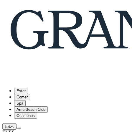
Estar
Comer
Spa
Amù Beach Club
Ocasiones
ES