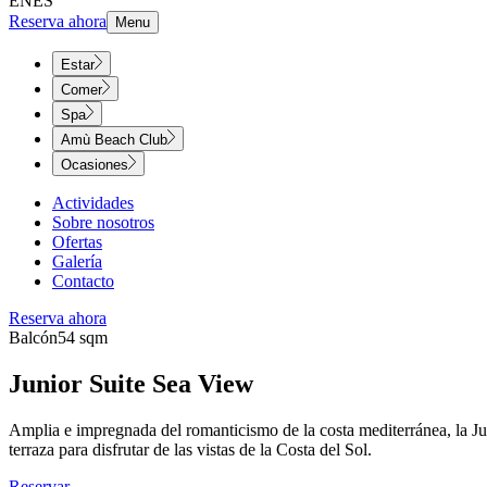
EN
ES
Reserva ahora
Menu
Estar
Comer
Spa
Amù Beach Club
Ocasiones
Actividades
Sobre nosotros
Ofertas
Galería
Contacto
Reserva ahora
Balcón​​​​‌ ‍ ​‍​‍‌‍ ‌ ​‍‌‍‍‌‌‍‌ ‌‍‍‌‌‍ ‍​‍​‍​ ‍‍​‍​‍‌ ​ ‌‍​‌‌‍ ‍‌‍‍‌‌ ‌​‌ ‍‌​‍ ‍‌‍‍‌‌‍ ​‍​‍​‍ ​​‍​‍‌‍‍​‌ ​‍‌‍‌‌‌‍‌‍​‍​‍​ ‍‍​‍​‍‌‍‍​‌ ‌​‌ ‌​‌ ​​‌ ​ ​ ‍‍​‍ ​‍ ‌‍ ​​‍ ‌‌‍​‌‌‍ ‍‌‍‌​​‍ ‌‌ ​‍​‍ ‌‌‍‍​‌‍ ‌ ‌​‌‍‌‌‌‍ ​‌ ​ ​‍ ‌‌ ​ ‌ ‌​‌ ‌‌‌‍‌​‌‍‍‌‌‍ ​‍ ‍‌ ‌‍‌‍‌‌‌ ​‍‌‍​ ‌‍‌‌‌‍ ​​‍ ‍‌‍​‌‌ ​​‌ ​​​‍ ‌‍‍‌‌‍ ‍‌ ‌​‌‍‌‌‌‍ ‍‌ ‌​​‍ ‌‍‌‌‌‍‌​‌‍‍‌‌ ‌​​‍ ‌‍ ‌‌‍ ‌‍‌​‌‍‌‌​ ‌‌ ​​‌ ​‍‌‍‌‌‌ ​ ‌‍‌‌‌‍ ‍‌ ‌​‌‍​‌‌ ‌​‌‍‍‌‌‍ ‌‍ ‍​ ‍ ‌‍‍‌‌‍‌​​ ‌​ ‍‌‌‍​‍‌‍‌‌‌‍​‍​ ‌ ​ ‌​‌‍‌‌​ ‌​​‍ ‌‌‍​ ‌‍‌‍​ ​‍​ ‍​​‍ ‌​ ‌​​ ‌‌‌‍​‌​ ‌‌​‍ ‌‌‍​‌‌‍‌​‌‍‌‌‌‍‌‍​‍ ‌​ ‌​‌‍‌‍​ ‌‍​ ​‍‌‍‌‌​ ​​‌‍‌​‌‍​ ​ ‌ ‌‍​ ‌‍‌​‌‍‌​​ ‍ ‌ ‌​‌ ‍‌‌ ​​‌‍‌‌​ ‌‌‍‍​‌‍ ‌ ‌​‌‍‌‌‌‍ ​‌‌​‍‌‍ ‌‍ ‌‍ ‌‌‌​ ‌ ‌‌‌‍‍‌‌ ‌​‌‍‌‌‌​​‌‌‍ ‌‌‍‌‌‌‍ ‍‌‍‍‌‌ ‌​‌ ‍‌​ ‍ ‌ ​​‌‍​‌‌ ‌​‌‍‍​​ ‌‌ ‌​‌‍‍‌‌ ‌​‌‍ ​‌‍‌‌​ ‌‍​‍‌‍​‌‌ ​ ‌‍‌‌‌‌‌‌‌ ​‍‌‍ ​​ ‌‌‍‍​‌ ‌​‌ ‌​‌ ​​‌ ​ ​‍‌‌​ ​ ‌​​‌​‍‌‌​ ​‍‌​‌‍​‍‌‌​ ​‍‌​‌‍‌‍ ​​‍ ‌‌‍​‌‌‍ ‍‌‍‌​​‍ ‌‌ ​‍​‍ ‌‌‍‍​‌‍ ‌ ‌​‌‍‌‌‌‍ ​‌ ​ ​‍ ‌‌ ​ ‌ ‌​‌ ‌‌‌‍‌​‌‍‍‌‌‍ ​‍ ‍‌ ‌‍‌‍‌‌‌ ​‍‌‍​ ‌‍‌‌‌‍ ​​‍ ‍‌‍​‌‌ ​​‌ ​​​‍‌‍‌‍‍‌‌‍‌​​ ‌​ ‍‌‌‍​‍‌‍‌‌‌‍​‍​ ‌ ​ ‌​‌‍‌‌​ ‌​​‍ ‌‌‍​ ‌‍‌‍​ ​‍​ ‍​​‍ ‌​ ‌​​ ‌‌‌‍​‌​ ‌‌​‍ ‌‌‍​‌‌‍‌​‌‍‌‌‌‍‌‍​‍ ‌​ ‌​‌‍‌‍​ ‌‍​ ​‍‌‍‌‌​ ​​‌‍‌​‌‍​ ​ ‌ ‌‍​ ‌‍‌​‌‍‌​​‍‌‍‌ ‌​‌ ‍‌‌ ​​‌‍‌‌​ ‌‌‍‍​‌‍ ‌ ‌​‌‍‌‌‌‍ ​‌‌​‍‌‍ ‌‍ ‌‍ ‌‌‌​ ‌ ‌‌‌‍‍‌‌ ‌​‌‍‌‌‌​​‌‌‍ ‌‌‍‌‌‌‍ ‍‌‍‍‌‌ ‌​‌ ‍‌​‍‌‍‌ ​​‌‍​‌‌ ‌​‌‍‍​​ ‌‌ ‌​‌‍‍‌‌ ‌​‌‍ ​‌‍‌‌​‍‌‍‌ ​​‌‍‌‌‌ ​‍‌ ​ ‌ ​​‌‍‌‌‌‍​ ‌ ‌​‌‍‍‌‌ ‌‍‌‍‌‌​ ‌‌ ​​‌ ‌‌‌‍​‍‌‍ ​‌‍‍‌‌ ​ ‌‍‍​‌‍‌‌‌‍‌​​‍​‍‌ ‌
54 sqm​​​​‌ ‍ ​‍​‍‌‍ ‌ ​‍‌‍‍‌‌‍‌ ‌‍‍‌‌‍ ‍​‍​‍​ ‍‍​‍​‍‌ ​ ‌‍​‌‌‍ ‍‌‍‍‌‌ ‌​‌ ‍‌​‍ ‍‌‍‍‌‌‍ ​‍​‍​‍ ​​‍​‍‌‍‍​‌ ​‍‌‍‌‌‌‍‌‍​‍​‍​ ‍‍​‍​‍‌‍‍​‌ ‌​‌ ‌​‌ ​​‌ ​ ​ ‍‍​‍ ​‍ ‌‍ ​​‍ ‌‌‍​‌‌‍ ‍‌‍‌​​‍ ‌‌ ​‍​‍ ‌‌‍‍​‌‍ ‌ ‌​‌‍‌‌‌‍ ​‌ ​ ​‍ ‌‌ ​ ‌ ‌​‌ ‌‌‌‍‌​‌‍‍‌‌‍ ​‍ ‍‌ ‌‍‌‍‌‌‌ ​‍‌‍​ ‌‍‌‌‌‍ ​​‍ ‍‌‍​‌‌ ​​‌ ​​​‍ ‌‍‍‌‌‍ ‍‌ ‌​‌‍‌‌‌‍ ‍‌ ‌​​‍ ‌‍‌‌‌‍‌​‌‍‍‌‌ ‌​​‍ ‌‍ ‌‌‍ ‌‍‌​‌‍‌‌​ ‌‌ ​​‌ ​‍‌‍‌‌‌ ​ ‌‍‌‌‌‍ ‍‌ ‌​‌‍​‌‌ ‌​‌‍‍‌‌‍ ‌‍ ‍​ ‍ ‌‍‍‌‌‍‌​​ ‌‌‍‌‌​ ​​​ ‌ ​ ‌‌‌‍‌​‌‍​‍​ ‌‍​ ‌ ​‍ ‌​ ​‌‌‍‌‌​ ​‍‌‍​ ​‍ ‌​ ‌​​ ​​​ ‍​​ ‌‍​‍ ‌​ ‍‌‌‍​ ​ ​‌​ ‌​​‍ ‌‌‍​‌‌‍‌‌​ ‍‌​ ‍​​ ​​​ ‌‍‌‍‌‌​ ‌‍​ ‌ ​ ‌​‌‍​ ​ ​​​ ‍ ‌ ‌​‌ ‍‌‌ ​​‌‍‌‌​ ‌‌‍‍​‌‍ ‌ ‌​‌‍‌‌‌‍ ​‌‌​‍‌‍ ‌‍ ‌‍ ‌‌‌​ ‌ ‌‌‌‍‍‌‌ ‌​‌‍‌‌‌​​‌‌‍ ‌‌‍‌‌‌‍ ‍‌‍‍‌‌ ‌​‌ ‍‌​ ‍ ‌ ​​‌‍​‌‌ ‌​‌‍‍​​ ‌‌ ‌​‌‍‍‌‌ ‌​‌‍ ​‌‍‌‌​ ‌‍​‍‌‍​‌‌ ​ ‌‍‌‌‌‌‌‌‌ ​‍‌‍ ​​ ‌‌‍‍​‌ ‌​‌ ‌​‌ ​​‌ ​ ​‍‌‌​ ​ ‌​​‌​‍‌‌​ ​‍‌​‌‍​‍‌‌​ ​‍‌​‌‍‌‍ ​​‍ ‌‌‍​‌‌‍ ‍‌‍‌​​‍ ‌‌ ​‍​‍ ‌‌‍‍​‌‍ ‌ ‌​‌‍‌‌‌‍ ​‌ ​ ​‍ ‌‌ ​ ‌ ‌​‌ ‌‌‌‍‌​‌‍‍‌‌‍ ​‍ ‍‌ ‌‍‌‍‌‌‌ ​‍‌‍​ ‌‍‌‌‌‍ ​​‍ ‍‌‍​‌‌ ​​‌ ​​​‍‌‍‌‍‍‌‌‍‌​​ ‌‌‍‌‌​ ​​​ ‌ ​ ‌‌‌‍‌​‌‍​‍​ ‌‍​ ‌ ​‍ ‌​ ​‌‌‍‌‌​ ​‍‌‍​ ​‍ ‌​ ‌​​ ​​​ ‍​​ ‌‍​‍ ‌​ ‍‌‌‍​ ​ ​‌​ ‌​​‍ ‌‌‍​‌‌‍‌‌​ ‍‌​ ‍​​ ​​​ ‌‍‌‍‌‌​ ‌‍​ ‌ ​ ‌​‌‍​ ​ ​​​‍‌‍‌ ‌​‌ ‍‌‌ ​​‌‍‌‌​ ‌‌‍‍​‌‍ ‌ ‌​‌‍‌‌‌‍ ​‌‌​‍‌‍ ‌‍ ‌‍ ‌‌‌​ ‌ ‌‌‌‍‍‌‌ ‌​‌‍‌‌‌​​‌‌‍ ‌‌‍‌‌‌‍ ‍‌‍‍‌‌ ‌​‌ ‍‌​‍‌‍‌ ​​‌‍​‌‌ ‌​‌‍‍​​ ‌‌ ‌​‌‍‍‌‌ ‌​‌‍ ​‌‍‌‌​‍‌‍‌ ​​‌‍‌‌‌ ​‍‌ ​ ‌ ​​‌‍‌‌‌‍​ ‌ ‌​‌‍‍‌‌ ‌‍‌‍‌‌​ ‌‌ ​​‌ ‌‌‌‍​‍‌‍ ​‌‍‍‌‌ ​ ‌‍‍​‌‍‌‌‌‍‌​​‍​‍‌ ‌
Junior Suite Sea View​​​​‌ ‍ ​‍​‍‌‍ ‌ ​‍‌‍‍‌‌‍‌ ‌‍‍‌‌‍ ‍​‍​‍​ ‍‍​‍​‍‌ ​ ‌‍​‌‌‍ ‍‌‍‍‌‌ ‌​‌ ‍‌​‍ ‍‌‍‍‌‌‍ ​‍​‍​‍ ​​‍​‍‌‍‍​‌ ​‍‌‍‌‌‌‍‌‍​‍​‍​ ‍‍​‍​‍‌‍‍​‌ ‌​‌ ‌​‌ ​​‌ ​ ​ ‍‍​‍ ​‍ ‌‍ ​​‍ ‌‌‍​‌‌‍ ‍‌‍‌​​‍ ‌‌ ​‍​‍ ‌‌‍‍​‌‍ ‌ ‌​‌‍‌‌‌‍ ​‌ ​ ​‍ ‌‌ ​ ‌ ‌​‌ ‌‌‌‍‌​‌‍‍‌‌‍ ​‍ ‍‌ ‌‍‌‍‌‌‌ ​‍‌‍​ ‌‍‌‌‌‍ ​​‍ ‍‌‍​‌‌ ​​‌ ​​​‍ ‌‍‍‌‌‍ ‍‌ ‌​‌‍‌‌‌‍ ‍‌ ‌​​‍ ‌‍‌‌‌‍‌​‌‍‍‌‌ ‌​​‍ ‌‍ ‌‌‍ ‌‍‌​‌‍‌‌​ ‌‌ ​​‌ ​‍‌‍‌‌‌ ​ ‌‍‌‌‌‍ ‍‌ ‌​‌‍​‌‌ ‌​‌‍‍‌‌‍ ‌‍ ‍​ ‍ ‌‍‍‌‌‍‌​​ ‌​ ‌​​ ​​​ ‌‌‌‍​‌‌‍​ ‌‍​ ‌‍‌‌​ ‌ ​‍ ‌​ ‍‌‌‍​ ​ ​​​ ‌ ​‍ ‌​ ‌​​ ‍‌‌‍​‍‌‍‌‍​‍ ‌​ ‍​‌‍​ ​ ‌ ​ ‌‌​‍ ‌​ ‌‌​ ​‌​ ‍​​ ​ ‌‍‌‍‌‍​‍​ ​​​ ‍​​ ​ ‌‍‌​‌‍‌​​ ‌ ​ ‍ ‌ ‌​‌ ‍‌‌ ​​‌‍‌‌​ ‌‌‍‍​‌‍ ‌ ‌​‌‍‌‌‌‍ ​‌‌​‍‌‍ ‌‍ ‌‍ ‌‌‌​ ‌ ‌‌‌‍‍‌‌ ‌​‌‍‌‌​ ‍ ‌ ​​‌‍​‌‌ ‌​‌‍‍​​ ‌‌ ‌​‌‍‍‌‌ ‌​‌‍ ​‌‍‌‌​ ‌‍​‍‌‍​‌‌ ​ ‌‍‌‌‌‌‌‌‌ ​‍‌‍ ​​ ‌‌‍‍​‌ ‌​‌ ‌​‌ ​​‌ ​ ​‍‌‌​ ​ ‌​​‌​‍‌‌​ ​‍‌​‌‍​‍‌‌​ ​‍‌​‌‍‌‍ ​​‍ ‌‌‍​‌‌‍ ‍‌‍‌​​‍ ‌‌ ​‍​‍ ‌‌‍‍​‌‍ ‌ ‌​‌‍‌‌‌‍ ​‌ ​ ​‍ ‌‌ ​ ‌ ‌​‌ ‌‌‌‍‌​‌‍‍‌‌‍ ​‍ ‍‌ ‌‍‌‍‌‌‌ ​‍‌‍​ ‌‍‌‌‌‍ ​​‍ ‍‌‍​‌‌ ​​‌ ​​​‍‌‍‌‍‍‌‌‍‌​​ ‌​ ‌​​ ​​​ ‌‌‌‍​‌‌‍​ ‌‍​ ‌‍‌‌​ ‌ ​‍ ‌​ ‍‌‌‍​ ​ ​​​ ‌ ​‍ ‌​ ‌​​ ‍‌‌‍​‍‌‍‌‍​‍ ‌​ ‍​‌‍​ ​ ‌ ​ ‌‌​‍ ‌​ ‌‌​ ​‌​ ‍​​ ​ ‌‍‌‍‌‍​‍​ ​​​ ‍​​ ​ ‌‍‌​‌‍‌​​ ‌ ​‍‌‍‌ ‌​‌ ‍‌‌ ​​‌‍‌‌​ ‌‌‍‍​‌‍ ‌ ‌​‌‍‌‌‌‍ ​‌‌​‍‌‍ ‌‍ ‌‍ ‌‌‌​ ‌ ‌‌‌‍‍‌‌ ‌​‌‍‌‌​‍‌‍‌ ​​‌‍​‌‌ ‌​‌‍‍​​ ‌‌ ‌​‌‍‍‌‌ ‌​‌‍ ​‌‍‌‌​‍‌‍‌ ​​‌‍‌‌‌ ​‍‌ ​ ‌ ​​‌‍‌‌‌‍​ ‌ ‌​‌‍‍‌‌ ‌‍‌‍‌‌​ ‌‌ ​​‌ ‌‌‌‍​‍‌‍ ​‌‍‍‌‌ ​ ‌‍‍​‌‍‌‌‌‍‌​​‍​‍‌ ‌
Amplia e impregnada del romanticismo de la costa mediterránea, la Jun
terraza para disfrutar de las vistas de la Costa del Sol.​​​​‌ ‍ ​‍​‍‌‍ ‌ ​‍‌‍‍‌‌‍‌ ‌‍‍‌‌‍ ‍​‍​‍​ ‍‍​‍​‍‌ ​ ‌‍​‌‌‍ ‍‌‍‍‌‌ ‌​‌ ‍‌​‍ ‍‌‍‍‌‌‍ ​‍​‍​‍ ​​‍​‍‌‍‍​‌ ​‍‌‍‌‌‌‍‌‍​‍​‍​ ‍‍​‍​‍‌‍‍​‌ ‌​‌ ‌​‌ ​​‌ ​ ​ ‍‍​‍ ​‍ ‌‍ ​​‍ ‌‌‍​‌‌‍ ‍‌‍‌​​‍ ‌‌ ​‍​‍ ‌‌‍‍​‌‍ ‌ ‌​‌‍‌‌‌‍ ​‌ ​ ​‍ ‌‌ ​ ‌ ‌​‌ ‌‌‌‍‌​‌‍‍‌‌‍ ​‍ ‍‌ ‌‍‌‍‌‌‌ ​‍‌‍​ ‌‍‌‌‌‍ ​​‍ ‍‌‍​‌‌ ​​‌ ​​​‍ ‌‍‍‌‌‍ ‍‌ ‌​‌‍‌‌‌‍ ‍‌ ‌​​‍ ‌‍‌‌‌‍‌​‌‍‍‌‌ ‌​​‍ ‌‍ ‌‌‍ ‌‍‌​‌‍‌‌​ ‌‌ ​​‌ ​‍‌‍‌‌‌ ​ ‌‍‌‌‌‍ ‍‌ ‌​‌‍​‌‌ ‌​‌‍‍‌‌‍ ‌‍ ‍​ ‍ ‌‍‍‌‌‍‌​​ ‌​ ‌​​ ​​​ ‌‌‌‍​‌‌‍​ ‌‍​ ‌‍‌‌​ ‌ ​‍ ‌​ ‍‌‌‍​ ​ ​​​ ‌ ​‍ ‌​ ‌​​ ‍‌‌‍​‍‌‍‌‍​‍ ‌​ ‍​‌‍​ ​ ‌ ​ ‌‌​‍ ‌​ ‌‌​ ​‌​ ‍​​ ​ ‌‍‌‍‌‍​‍​ ​​​ ‍​​ ​ ‌‍‌​‌‍‌​​ ‌ ​ ‍ ‌ ‌​‌ ‍‌‌ ​​‌‍‌‌​ ‌‌‍‍​‌‍ ‌ ‌​‌‍‌‌‌‍ ​‌‌​‍‌‍ ‌‍ ‌‍ ‌‌‌​ ‌ ‌‌‌‍‍‌‌ ‌​‌‍‌‌​ ‍ ‌ ​​‌‍​‌‌ ‌​‌‍‍​​ ‌‌‍‌​‌‍‌‌‌ ​ ‌‍​ ‌ ​‍‌‍‍‌‌ ​​‌ ‌​‌‍‍‌‌‍ ‌‍ ‍​ ‌‍​‍‌‍​‌‌ ​ ‌‍‌‌‌‌‌‌‌ ​‍‌‍ ​​ ‌‌‍‍​‌ ‌​‌ ‌​‌ ​​‌ ​ ​‍‌‌​ ​ ‌​​‌​‍‌‌​ ​‍‌​‌‍​‍‌‌​ ​‍‌​‌‍‌‍ ​​‍ ‌‌‍​‌‌‍ ‍‌‍‌​​‍ ‌‌ ​‍​‍ ‌‌‍‍​‌‍ ‌ ‌​‌‍‌‌‌‍ ​‌ ​ ​‍ ‌‌ ​ ‌ ‌​‌ ‌‌‌‍‌​‌‍‍‌‌‍ ​‍ ‍‌ ‌‍‌‍‌‌‌ ​‍‌‍​ ‌‍‌‌‌‍ ​​‍ ‍‌‍​‌‌ ​​‌ ​​​‍‌‍‌‍‍‌‌‍‌​​ ‌​ ‌​​ ​​​ ‌‌‌‍​‌‌‍​ ‌‍​ ‌‍‌‌​ ‌ ​‍ ‌​ ‍‌‌‍​ ​ ​​​ ‌ ​‍ ‌​ ‌​​ ‍‌‌‍​‍‌‍‌‍​‍ ‌​ ‍​‌‍​ ​ ‌ ​ ‌‌​‍ ‌​ ‌‌​ ​‌​ ‍​​ ​ ‌‍‌‍‌‍​‍​ ​​​ ‍​​ ​ ‌‍‌​‌‍‌​​ ‌ ​‍‌‍‌ ‌​‌ ‍‌‌ ​​‌‍‌‌​ ‌‌‍‍​‌‍ ‌ ‌​‌‍‌‌‌‍ ​‌‌​‍‌‍ ‌‍ ‌‍ ‌‌‌​ ‌ ‌‌‌‍‍‌‌ ‌​‌‍‌‌​‍‌‍‌ ​​‌‍​‌‌ ‌​‌‍‍​​ ‌‌‍‌​‌‍‌‌‌ ​ ‌‍​ ‌ ​‍‌‍‍‌‌ ​​‌ ‌​‌‍‍‌‌‍ ‌‍ ‍​‍‌‍‌ ​​‌‍‌‌‌ ​‍‌ ​ ‌ ​​‌‍‌‌‌‍​ ‌ ‌​‌‍‍‌‌ ‌‍‌‍‌‌​ ‌‌ ​​‌ ‌‌‌‍​‍‌‍ ​‌‍‍‌‌ ​ ‌‍‍​‌‍‌‌‌‍‌​​‍​‍‌ ‌
Reservar​​​​‌ ‍ ​‍​‍‌‍ ‌ ​‍‌‍‍‌‌‍‌ ‌‍‍‌‌‍ ‍​‍​‍​ ‍‍​‍​‍‌ ​ ‌‍​‌‌‍ ‍‌‍‍‌‌ ‌​‌ ‍‌​‍ ‍‌‍‍‌‌‍ ​‍​‍​‍ ​​‍​‍‌‍‍​‌ ​‍‌‍‌‌‌‍‌‍​‍​‍​ ‍‍​‍​‍‌‍‍​‌ ‌​‌ ‌​‌ ​​‌ ​ ​ ‍‍​‍ ​‍ ‌‍ ​​‍ ‌‌‍​‌‌‍ ‍‌‍‌​​‍ ‌‌ ​‍​‍ ‌‌‍‍​‌‍ ‌ ‌​‌‍‌‌‌‍ ​‌ ​ ​‍ ‌‌ ​ ‌ ‌​‌ ‌‌‌‍‌​‌‍‍‌‌‍ ​‍ ‍‌ ‌‍‌‍‌‌‌ ​‍‌‍​ ‌‍‌‌‌‍ ​​‍ ‍‌‍​‌‌ ​​‌ ​​​‍ ‌‍‍‌‌‍ ‍‌ ‌​‌‍‌‌‌‍ ‍‌ ‌​​‍ ‌‍‌‌‌‍‌​‌‍‍‌‌ ‌​​‍ ‌‍ ‌‌‍ ‌‍‌​‌‍‌‌​ ‌‌ ​​‌ ​‍‌‍‌‌‌ ​ ‌‍‌‌‌‍ ‍‌ ‌​‌‍​‌‌ ‌​‌‍‍‌‌‍ ‌‍ ‍​ ‍ ‌‍‍‌‌‍‌​​ ‌​ ‌​​ ​​​ ‌‌‌‍​‌‌‍​ ‌‍​ ‌‍‌‌​ ‌ ​‍ ‌​ ‍‌‌‍​ ​ ​​​ ‌ ​‍ ‌​ ‌​​ ‍‌‌‍​‍‌‍‌‍​‍ ‌​ ‍​‌‍​ ​ ‌ ​ ‌‌​‍ ‌​ ‌‌​ ​‌​ ‍​​ ​ ‌‍‌‍‌‍​‍​ ​​​ ‍​​ ​ ‌‍‌​‌‍‌​​ ‌ ​ ‍ ‌ ‌​‌ ‍‌‌ ​​‌‍‌‌​ ‌‌‍‍​‌‍ ‌ ‌​‌‍‌‌‌‍ ​‌‌​‍‌‍ ‌‍ ‌‍ ‌‌‌​ ‌ ‌‌‌‍‍‌‌ ‌​‌‍‌‌​ ‍ ‌ ​​‌‍​‌‌ ‌​‌‍‍​​ ‌‌‍​ ‌ ‌​‌‍​‌​‍ ‍‌‍ ​‌‍​‌‌‍​‍‌‍‌‌‌‍ ​​ ‌‍​‍‌‍​‌‌ ​ ‌‍‌‌‌‌‌‌‌ ​‍‌‍ ​​ ‌‌‍‍​‌ ‌​‌ ‌​‌ ​​‌ ​ ​‍‌‌​ ​ ‌​​‌​‍‌‌​ ​‍‌​‌‍​‍‌‌​ ​‍‌​‌‍‌‍ ​​‍ ‌‌‍​‌‌‍ ‍‌‍‌​​‍ ‌‌ ​‍​‍ ‌‌‍‍​‌‍ ‌ ‌​‌‍‌‌‌‍ ​‌ ​ ​‍ ‌‌ ​ ‌ ‌​‌ ‌‌‌‍‌​‌‍‍‌‌‍ ​‍ ‍‌ ‌‍‌‍‌‌‌ ​‍‌‍​ ‌‍‌‌‌‍ ​​‍ ‍‌‍​‌‌ ​​‌ ​​​‍‌‍‌‍‍‌‌‍‌​​ ‌​ ‌​​ ​​​ ‌‌‌‍​‌‌‍​ ‌‍​ ‌‍‌‌​ ‌ ​‍ ‌​ ‍‌‌‍​ ​ ​​​ ‌ ​‍ ‌​ ‌​​ ‍‌‌‍​‍‌‍‌‍​‍ ‌​ ‍​‌‍​ ​ ‌ ​ ‌‌​‍ ‌​ ‌‌​ ​‌​ ‍​​ ​ ‌‍‌‍‌‍​‍​ ​​​ ‍​​ ​ ‌‍‌​‌‍‌​​ ‌ ​‍‌‍‌ ‌​‌ ‍‌‌ ​​‌‍‌‌​ ‌‌‍‍​‌‍ ‌ ‌​‌‍‌‌‌‍ ​‌‌​‍‌‍ ‌‍ ‌‍ ‌‌‌​ ‌ ‌‌‌‍‍‌‌ ‌​‌‍‌‌​‍‌‍‌ ​​‌‍​‌‌ ‌​‌‍‍​​ ‌‌‍​ ‌ ‌​‌‍​‌​‍ ‍‌‍ ​‌‍​‌‌‍​‍‌‍‌‌‌‍ ​​‍‌‍‌ ​​‌‍‌‌‌ ​‍‌ ​ ‌ ​​‌‍‌‌‌‍​ ‌ ‌​‌‍‍‌‌ ‌‍‌‍‌‌​ ‌‌ ​​‌ ‌‌‌‍​‍‌‍ ​‌‍‍‌‌ ​ ‌‍‍​‌‍‌‌‌‍‌​​‍​‍‌ ‌