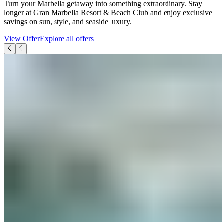
Turn your Marbella getaway into something extraordinary. Stay
longer at Gran Marbella Resort & Beach Club and enjoy exclusive
savings on sun, style, and seaside luxury.​​​​‌ ‍ ​‍​‍‌‍ ‌ ​‍‌‍‍‌‌‍‌ ‌‍‍‌‌‍ ‍​‍​‍​ ‍‍​‍​‍‌ ​ ‌‍​‌‌‍ ‍‌‍‍‌‌ ‌​‌ ‍‌​‍ ‍‌‍‍‌‌‍ ​‍​‍​‍ ​​‍​‍‌‍‍​‌ ​‍‌‍‌‌‌‍‌‍​‍​‍​ ‍‍​‍​‍‌‍‍​‌ ‌​‌ ‌​‌ ​​‌ ​ ​ ‍‍​‍ ​‍ ‌‍ ​​‍ ‌‌‍​‌‌‍ ‍‌‍‌​​‍ ‌‌ ​‍​‍ ‌‌‍‍​‌‍ ‌ ‌​‌‍‌‌‌‍ ​‌ ​ ​‍ ‌‌ ​ ‌ ‌​‌ ‌‌‌‍‌​‌‍‍‌‌‍ ​‍ ‍‌ ‌‍‌‍‌‌‌ ​‍‌‍​ ‌‍‌‌‌‍ ​​‍ ‍‌‍​‌‌ ​​‌ ​​​‍ ‌‍‍‌‌‍ ‍‌ ‌​‌‍‌‌‌‍ ‍‌ ‌​​‍ ‌‍‌‌‌‍‌​‌‍‍‌‌ ‌​​‍ ‌‍ ‌‌‍ ‌‍‌​‌‍‌‌​ ‌‌ ​​‌ ​‍‌‍‌‌‌ ​ ‌‍‌‌‌‍ ‍‌ ‌​‌‍​‌‌ ‌​‌‍‍‌‌‍ ‌‍ ‍​ ‍ ‌‍‍‌‌‍‌​​ ‌​ ‌​​ ‌​​ ‌ ​ ‍‌​ ‌‌​ ​​​ ​‌​ ‍​​‍ ‌‌‍​‌​ ‌‍‌‍‌​​ ​‌​‍ ‌​ ‌​​ ‍​‌‍​‌​ ​​​‍ ‌​ ‍‌​ ​​‌‍‌​​ ‍​​‍ ‌‌‍​‌​ ‌‌‌‍‌‍​ ‍​‌‍‌‍​ ‍‌​ ​‌​ ‍​‌‍​‌​ ‌‌​ ‍‌‌‍​ ​ ‍ ‌ ‌​‌ ‍‌‌ ​​‌‍‌‌​ ‌‌‍‍​‌‍ ‌ ‌​‌‍‌‌‌‍ ​‌‌​‍‌‍ ‌‍ ‌‍ ‌‌‌​ ‌ ‌‌‌‍‍‌‌ ‌​‌‍‌‌​ ‍ ‌ ​​‌‍​‌‌ ‌​‌‍‍​​ ‌‌ ​​‌‍​‌‌‍‌ ‌‍‌‌‌​​‍‌ ‌‌‌‍‍‌‌‍ ​‌‍‌​‌‍‌‌‌ ​‍​‍‌‌​ ‌‌‌​​‍‌‌ ‌‍‍ ‌‍‌‌‌ ‍‌​‍‌‌​ ​ ‌​‌​​‍‌‌​ ​ ‌​‌​​‍‌‌​ ​‍​ ​‍​ ‌​​ ​‍‌‍‌​​ ‌ ​ ‌‍‌‍​ ​ ​‍‌‍‌‍​ ‌‍​ ​‍‌‍​ ​ ‌‌​‍‌‌​ ​‍​ ​‍​‍‌‌​ ‌‌‌​‌​​‍ ‍‌‍‌‌‌‍ ‍‌ ‌​‌ ​‍‌‍‍‌‌‍‌‌‌ ​ ​‍‌‌​ ‌‌‌​​‍‌‌ ‌‍‍ ‌‍‌‌‌ ‍‌​‍‌‌​ ​ ‌​‌​​‍‌‌​ ​ ‌​‌​​‍‌‌​ ​‍​ ​‍​ ‌‌​ ​​‌‍​‍‌‍​‍​ ​ ​ ‌‌​ ‍‌​ ​​‌‍‌​​ ​​​ ​​​ ​‍​‍‌‌​ ​‍​ ​‍​‍‌‌​ ‌‌‌​‌​​‍ ‍‌‍​‍‌‍ ‌‍‌​‌ ‍‌​ ‌‍​‍‌‍​‌‌ ​ ‌‍‌‌‌‌‌‌‌ ​‍‌‍ ​​ ‌‌‍‍​‌ ‌​‌ ‌​‌ ​​‌ ​ ​‍‌‌​ ​ ‌​​‌​‍‌‌​ ​‍‌​‌‍​‍‌‌​ ​‍‌​‌‍‌‍ ​​‍ ‌‌‍​‌‌‍ ‍‌‍‌​​‍ ‌‌ ​‍​‍ ‌‌‍‍​‌‍ ‌ ‌​‌‍‌‌‌‍ ​‌ ​ ​‍ ‌‌ ​ ‌ ‌​‌ ‌‌‌‍‌​‌‍‍‌‌‍ ​‍ ‍‌ ‌‍‌‍‌‌‌ ​‍‌‍​ ‌‍‌‌‌‍ ​​‍ ‍‌‍​‌‌ ​​‌ ​​​‍‌‍‌‍‍‌‌‍‌​​ ‌​ ‌​​ ‌​​ ‌ ​ ‍‌​ ‌‌​ ​​​ ​‌​ ‍​​‍ ‌‌‍​‌​ ‌‍‌‍‌​​ ​‌​‍ ‌​ ‌​​ ‍​‌‍​‌​ ​​​‍ ‌​ ‍‌​ ​​‌‍‌​​ ‍​​‍ ‌‌‍​‌​ ‌‌‌‍‌‍​ ‍​‌‍‌‍​ ‍‌​ ​‌​ ‍​‌‍​‌​ ‌‌​ ‍‌‌‍​ ​‍‌‍‌ ‌​‌ ‍‌‌ ​​‌‍‌‌​ ‌‌‍‍​‌‍ ‌ ‌​‌‍‌‌‌‍ ​‌‌​‍‌‍ ‌‍ ‌‍ ‌‌‌​ ‌ ‌‌‌‍‍‌‌ ‌​‌‍‌‌​‍‌‍‌ ​​‌‍​‌‌ ‌​‌‍‍​​ ‌‌ ​​‌‍​‌‌‍‌ ‌‍‌‌‌​​‍‌ ‌‌‌‍‍‌‌‍ ​‌‍‌​‌‍‌‌‌ ​‍​‍‌‌​ ‌‌‌​​‍‌‌ ‌‍‍ ‌‍‌‌‌ ‍‌​‍‌‌​ ​ ‌​‌​​‍‌‌​ ​ ‌​‌​​‍‌‌​ ​‍​ ​‍​ ‌​​ ​‍‌‍‌​​ ‌ ​ ‌‍‌‍​ ​ ​‍‌‍‌‍​ ‌‍​ ​‍‌‍​ ​ ‌‌​‍‌‌​ ​‍​ ​‍​‍‌‌​ ‌‌‌​‌​​‍ ‍‌‍‌‌‌‍ ‍‌ ‌​‌ ​‍‌‍‍‌‌‍‌‌‌ ​ ​‍‌‌​ ‌‌‌​​‍‌‌ ‌‍‍ ‌‍‌‌‌ ‍‌​‍‌‌​ ​ ‌​‌​​‍‌‌​ ​ ‌​‌​​‍‌‌​ ​‍​ ​‍​ ‌‌​ ​​‌‍​‍‌‍​‍​ ​ ​ ‌‌​ ‍‌​ ​​‌‍‌​​ ​​​ ​​​ ​‍​‍‌‌​ ​‍​ ​‍​‍‌‌​ ‌‌‌​‌​​‍ ‍‌‍​‍‌‍ ‌‍‌​‌ ‍‌​‍‌‍‌ ​​‌‍‌‌‌ ​‍‌ ​ ‌ ​​‌‍‌‌‌‍​ ‌ ‌​‌‍‍‌‌ ‌‍‌‍‌‌​ ‌‌ ​​‌ ‌‌‌‍​‍‌‍ ​‌‍‍‌‌ ​ ‌‍‍​‌‍‌‌‌‍‌​​‍​‍‌ ‌
View Offer​​​​‌ ‍ ​‍​‍‌‍ ‌ ​‍‌‍‍‌‌‍‌ ‌‍‍‌‌‍ ‍​‍​‍​ ‍‍​‍​‍‌ ​ ‌‍​‌‌‍ ‍‌‍‍‌‌ ‌​‌ ‍‌​‍ ‍‌‍‍‌‌‍ ​‍​‍​‍ ​​‍​‍‌‍‍​‌ ​‍‌‍‌‌‌‍‌‍​‍​‍​ ‍‍​‍​‍‌‍‍​‌ ‌​‌ ‌​‌ ​​‌ ​ ​ ‍‍​‍ ​‍ ‌‍ ​​‍ ‌‌‍​‌‌‍ ‍‌‍‌​​‍ ‌‌ ​‍​‍ ‌‌‍‍​‌‍ ‌ ‌​‌‍‌‌‌‍ ​‌ ​ ​‍ ‌‌ ​ ‌ ‌​‌ ‌‌‌‍‌​‌‍‍‌‌‍ ​‍ ‍‌ ‌‍‌‍‌‌‌ ​‍‌‍​ ‌‍‌‌‌‍ ​​‍ ‍‌‍​‌‌ ​​‌ ​​​‍ ‌‍‍‌‌‍ ‍‌ ‌​‌‍‌‌‌‍ ‍‌ ‌​​‍ ‌‍‌‌‌‍‌​‌‍‍‌‌ ‌​​‍ ‌‍ ‌‌‍ ‌‍‌​‌‍‌‌​ ‌‌ ​​‌ ​‍‌‍‌‌‌ ​ ‌‍‌‌‌‍ ‍‌ ‌​‌‍​‌‌ ‌​‌‍‍‌‌‍ ‌‍ ‍​ ‍ ‌‍‍‌‌‍‌​​ ‌​ ‌​​ ‌​​ ‌ ​ ‍‌​ ‌‌​ ​​​ ​‌​ ‍​​‍ ‌‌‍​‌​ ‌‍‌‍‌​​ ​‌​‍ ‌​ ‌​​ ‍​‌‍​‌​ ​​​‍ ‌​ ‍‌​ ​​‌‍‌​​ ‍​​‍ ‌‌‍​‌​ ‌‌‌‍‌‍​ ‍​‌‍‌‍​ ‍‌​ ​‌​ ‍​‌‍​‌​ ‌‌​ ‍‌‌‍​ ​ ‍ ‌ ‌​‌ ‍‌‌ ​​‌‍‌‌​ ‌‌‍‍​‌‍ ‌ ‌​‌‍‌‌‌‍ ​‌‌​‍‌‍ ‌‍ ‌‍ ‌‌‌​ ‌ ‌‌‌‍‍‌‌ ‌​‌‍‌‌​ ‍ ‌ ​​‌‍​‌‌ ‌​‌‍‍​​ ‌‌ ​​‌‍​‌‌‍‌ ‌‍‌‌‌​​‍‌ ‌‌‌‍‍‌‌‍ ​‌‍‌​‌‍‌‌‌ ​‍​‍‌‌​ ‌‌‌​​‍‌‌ ‌‍‍ ‌‍‌‌‌ ‍‌​‍‌‌​ ​ ‌​‌​​‍‌‌​ ​ ‌​‌​​‍‌‌​ ​‍​ ​‍​ ‌​​ ​‍‌‍‌​​ ‌ ​ ‌‍‌‍​ ​ ​‍‌‍‌‍​ ‌‍​ ​‍‌‍​ ​ ‌‌​‍‌‌​ ​‍​ ​‍​‍‌‌​ ‌‌‌​‌​​‍ ‍‌‍‌‌‌‍ ‍‌ ‌​‌ ​‍‌‍‍‌‌‍‌‌‌ ​ ​‍‌‌​ ‌‌‌​​‍‌‌ ‌‍‍ ‌‍‌‌‌ ‍‌​‍‌‌​ ​ ‌​‌​​‍‌‌​ ​ ‌​‌​​‍‌‌​ ​‍​ ​‍​ ‌‌​ ​​‌‍​‍‌‍​‍​ ​ ​ ‌‌​ ‍‌​ ​​‌‍‌​​ ​​​ ​​​ ​‍​‍‌‌​ ​‍​ ​‍​‍‌‌​ ‌‌‌​‌​​‍ ‍‌ ​​‌ ​‍‌‍‍‌‌‍ ‌‌‍​‌‌ ​‍‌ ‍‌‌​​ ‌ ‌​‌‍​‌​‍ ‍‌‍ ​‌‍​‌‌‍​‍‌‍‌‌‌‍ ​​ ‌‍​‍‌‍​‌‌ ​ ‌‍‌‌‌‌‌‌‌ ​‍‌‍ ​​ ‌‌‍‍​‌ ‌​‌ ‌​‌ ​​‌ ​ ​‍‌‌​ ​ ‌​​‌​‍‌‌​ ​‍‌​‌‍​‍‌‌​ ​‍‌​‌‍‌‍ ​​‍ ‌‌‍​‌‌‍ ‍‌‍‌​​‍ ‌‌ ​‍​‍ ‌‌‍‍​‌‍ ‌ ‌​‌‍‌‌‌‍ ​‌ ​ ​‍ ‌‌ ​ ‌ ‌​‌ ‌‌‌‍‌​‌‍‍‌‌‍ ​‍ ‍‌ ‌‍‌‍‌‌‌ ​‍‌‍​ ‌‍‌‌‌‍ ​​‍ ‍‌‍​‌‌ ​​‌ ​​​‍‌‍‌‍‍‌‌‍‌​​ ‌​ ‌​​ ‌​​ ‌ ​ ‍‌​ ‌‌​ ​​​ ​‌​ ‍​​‍ ‌‌‍​‌​ ‌‍‌‍‌​​ ​‌​‍ ‌​ ‌​​ ‍​‌‍​‌​ ​​​‍ ‌​ ‍‌​ ​​‌‍‌​​ ‍​​‍ ‌‌‍​‌​ ‌‌‌‍‌‍​ ‍​‌‍‌‍​ ‍‌​ ​‌​ ‍​‌‍​‌​ ‌‌​ ‍‌‌‍​ ​‍‌‍‌ ‌​‌ ‍‌‌ ​​‌‍‌‌​ ‌‌‍‍​‌‍ ‌ ‌​‌‍‌‌‌‍ ​‌‌​‍‌‍ ‌‍ ‌‍ ‌‌‌​ ‌ ‌‌‌‍‍‌‌ ‌​‌‍‌‌​‍‌‍‌ ​​‌‍​‌‌ ‌​‌‍‍​​ ‌‌ ​​‌‍​‌‌‍‌ ‌‍‌‌‌​​‍‌ ‌‌‌‍‍‌‌‍ ​‌‍‌​‌‍‌‌‌ ​‍​‍‌‌​ ‌‌‌​​‍‌‌ ‌‍‍ ‌‍‌‌‌ ‍‌​‍‌‌​ ​ ‌​‌​​‍‌‌​ ​ ‌​‌​​‍‌‌​ ​‍​ ​‍​ ‌​​ ​‍‌‍‌​​ ‌ ​ ‌‍‌‍​ ​ ​‍‌‍‌‍​ ‌‍​ ​‍‌‍​ ​ ‌‌​‍‌‌​ ​‍​ ​‍​‍‌‌​ ‌‌‌​‌​​‍ ‍‌‍‌‌‌‍ ‍‌ ‌​‌ ​‍‌‍‍‌‌‍‌‌‌ ​ ​‍‌‌​ ‌‌‌​​‍‌‌ ‌‍‍ ‌‍‌‌‌ ‍‌​‍‌‌​ ​ ‌​‌​​‍‌‌​ ​ ‌​‌​​‍‌‌​ ​‍​ ​‍​ ‌‌​ ​​‌‍​‍‌‍​‍​ ​ ​ ‌‌​ ‍‌​ ​​‌‍‌​​ ​​​ ​​​ ​‍​‍‌‌​ ​‍​ ​‍​‍‌‌​ ‌‌‌​‌​​‍ ‍‌ ​​‌ ​‍‌‍‍‌‌‍ ‌‌‍​‌‌ ​‍‌ ‍‌‌​​ ‌ ‌​‌‍​‌​‍ ‍‌‍ ​‌‍​‌‌‍​‍‌‍‌‌‌‍ ​​‍‌‍‌ ​​‌‍‌‌‌ ​‍‌ ​ ‌ ​​‌‍‌‌‌‍​ ‌ ‌​‌‍‍‌‌ ‌‍‌‍‌‌​ ‌‌ ​​‌ ‌‌‌‍​‍‌‍ ​‌‍‍‌‌ ​ ‌‍‍​‌‍‌‌‌‍‌​​‍​‍‌ ‌
Explore all offers​​​​‌ ‍ ​‍​‍‌‍ ‌ ​‍‌‍‍‌‌‍‌ ‌‍‍‌‌‍ ‍​‍​‍​ ‍‍​‍​‍‌ ​ ‌‍​‌‌‍ ‍‌‍‍‌‌ ‌​‌ ‍‌​‍ ‍‌‍‍‌‌‍ ​‍​‍​‍ ​​‍​‍‌‍‍​‌ ​‍‌‍‌‌‌‍‌‍​‍​‍​ ‍‍​‍​‍‌‍‍​‌ ‌​‌ ‌​‌ ​​‌ ​ ​ ‍‍​‍ ​‍ ‌‍ ​​‍ ‌‌‍​‌‌‍ ‍‌‍‌​​‍ ‌‌ ​‍​‍ ‌‌‍‍​‌‍ ‌ ‌​‌‍‌‌‌‍ ​‌ ​ ​‍ ‌‌ ​ ‌ ‌​‌ ‌‌‌‍‌​‌‍‍‌‌‍ ​‍ ‍‌ ‌‍‌‍‌‌‌ ​‍‌‍​ ‌‍‌‌‌‍ ​​‍ ‍‌‍​‌‌ ​​‌ ​​​‍ ‌‍‍‌‌‍ ‍‌ ‌​‌‍‌‌‌‍ ‍‌ ‌​​‍ ‌‍‌‌‌‍‌​‌‍‍‌‌ ‌​​‍ ‌‍ ‌‌‍ ‌‍‌​‌‍‌‌​ ‌‌ ​​‌ ​‍‌‍‌‌‌ ​ ‌‍‌‌‌‍ ‍‌ ‌​‌‍​‌‌ ‌​‌‍‍‌‌‍ ‌‍ ‍​ ‍ ‌‍‍‌‌‍‌​​ ‌​ ‌​​ ‌​​ ‌ ​ ‍‌​ ‌‌​ ​​​ ​‌​ ‍​​‍ ‌‌‍​‌​ ‌‍‌‍‌​​ ​‌​‍ ‌​ ‌​​ ‍​‌‍​‌​ ​​​‍ ‌​ ‍‌​ ​​‌‍‌​​ ‍​​‍ ‌‌‍​‌​ ‌‌‌‍‌‍​ ‍​‌‍‌‍​ ‍‌​ ​‌​ ‍​‌‍​‌​ ‌‌​ ‍‌‌‍​ ​ ‍ ‌ ‌​‌ ‍‌‌ ​​‌‍‌‌​ ‌‌‍‍​‌‍ ‌ ‌​‌‍‌‌‌‍ ​‌‌​‍‌‍ ‌‍ ‌‍ ‌‌‌​ ‌ ‌‌‌‍‍‌‌ ‌​‌‍‌‌​ ‍ ‌ ​​‌‍​‌‌ ‌​‌‍‍​​ ‌‌ ​​‌‍​‌‌‍‌ ‌‍‌‌‌​​‍‌ ‌‌‌‍‍‌‌‍ ​‌‍‌​‌‍‌‌‌ ​‍​‍‌‌​ ‌‌‌​​‍‌‌ ‌‍‍ ‌‍‌‌‌ ‍‌​‍‌‌​ ​ ‌​‌​​‍‌‌​ ​ ‌​‌​​‍‌‌​ ​‍​ ​‍​ ‌​​ ​‍‌‍‌​​ ‌ ​ ‌‍‌‍​ ​ ​‍‌‍‌‍​ ‌‍​ ​‍‌‍​ ​ ‌‌​‍‌‌​ ​‍​ ​‍​‍‌‌​ ‌‌‌​‌​​‍ ‍‌‍‌‌‌‍ ‍‌ ‌​‌ ​‍‌‍‍‌‌‍‌‌‌ ​ ​‍‌‌​ ‌‌‌​​‍‌‌ ‌‍‍ ‌‍‌‌‌ ‍‌​‍‌‌​ ​ ‌​‌​​‍‌‌​ ​ ‌​‌​​‍‌‌​ ​‍​ ​‍​ ‌‌​ ​​‌‍​‍‌‍​‍​ ​ ​ ‌‌​ ‍‌​ ​​‌‍‌​​ ​​​ ​​​ ​‍​‍‌‌​ ​‍​ ​‍​‍‌‌​ ‌‌‌​‌​​‍ ‍‌ ​ ‌‍‌‌‌‍​ ‌‍ ‌‍ ‍‌‍‌​‌‍​‌‌ ​‍‌ ‍‌‌​​ ‌ ‌​‌‍​‌​‍ ‍‌‍ ​‌‍​‌‌‍​‍‌‍‌‌‌‍ ​​ ‌‍​‍‌‍​‌‌ ​ ‌‍‌‌‌‌‌‌‌ ​‍‌‍ ​​ ‌‌‍‍​‌ ‌​‌ ‌​‌ ​​‌ ​ ​‍‌‌​ ​ ‌​​‌​‍‌‌​ ​‍‌​‌‍​‍‌‌​ ​‍‌​‌‍‌‍ ​​‍ ‌‌‍​‌‌‍ ‍‌‍‌​​‍ ‌‌ ​‍​‍ ‌‌‍‍​‌‍ ‌ ‌​‌‍‌‌‌‍ ​‌ ​ ​‍ ‌‌ ​ ‌ ‌​‌ ‌‌‌‍‌​‌‍‍‌‌‍ ​‍ ‍‌ ‌‍‌‍‌‌‌ ​‍‌‍​ ‌‍‌‌‌‍ ​​‍ ‍‌‍​‌‌ ​​‌ ​​​‍‌‍‌‍‍‌‌‍‌​​ ‌​ ‌​​ ‌​​ ‌ ​ ‍‌​ ‌‌​ ​​​ ​‌​ ‍​​‍ ‌‌‍​‌​ ‌‍‌‍‌​​ ​‌​‍ ‌​ ‌​​ ‍​‌‍​‌​ ​​​‍ ‌​ ‍‌​ ​​‌‍‌​​ ‍​​‍ ‌‌‍​‌​ ‌‌‌‍‌‍​ ‍​‌‍‌‍​ ‍‌​ ​‌​ ‍​‌‍​‌​ ‌‌​ ‍‌‌‍​ ​‍‌‍‌ ‌​‌ ‍‌‌ ​​‌‍‌‌​ ‌‌‍‍​‌‍ ‌ ‌​‌‍‌‌‌‍ ​‌‌​‍‌‍ ‌‍ ‌‍ ‌‌‌​ ‌ ‌‌‌‍‍‌‌ ‌​‌‍‌‌​‍‌‍‌ ​​‌‍​‌‌ ‌​‌‍‍​​ ‌‌ ​​‌‍​‌‌‍‌ ‌‍‌‌‌​​‍‌ ‌‌‌‍‍‌‌‍ ​‌‍‌​‌‍‌‌‌ ​‍​‍‌‌​ ‌‌‌​​‍‌‌ ‌‍‍ ‌‍‌‌‌ ‍‌​‍‌‌​ ​ ‌​‌​​‍‌‌​ ​ ‌​‌​​‍‌‌​ ​‍​ ​‍​ ‌​​ ​‍‌‍‌​​ ‌ ​ ‌‍‌‍​ ​ ​‍‌‍‌‍​ ‌‍​ ​‍‌‍​ ​ ‌‌​‍‌‌​ ​‍​ ​‍​‍‌‌​ ‌‌‌​‌​​‍ ‍‌‍‌‌‌‍ ‍‌ ‌​‌ ​‍‌‍‍‌‌‍‌‌‌ ​ ​‍‌‌​ ‌‌‌​​‍‌‌ ‌‍‍ ‌‍‌‌‌ ‍‌​‍‌‌​ ​ ‌​‌​​‍‌‌​ ​ ‌​‌​​‍‌‌​ ​‍​ ​‍​ ‌‌​ ​​‌‍​‍‌‍​‍​ ​ ​ ‌‌​ ‍‌​ ​​‌‍‌​​ ​​​ ​​​ ​‍​‍‌‌​ ​‍​ ​‍​‍‌‌​ ‌‌‌​‌​​‍ ‍‌ ​ ‌‍‌‌‌‍​ ‌‍ ‌‍ ‍‌‍‌​‌‍​‌‌ ​‍‌ ‍‌‌​​ ‌ ‌​‌‍​‌​‍ ‍‌‍ ​‌‍​‌‌‍​‍‌‍‌‌‌‍ ​​‍‌‍‌ ​​‌‍‌‌‌ ​‍‌ ​ ‌ ​​‌‍‌‌‌‍​ ‌ ‌​‌‍‍‌‌ ‌‍‌‍‌‌​ ‌‌ ​​‌ ‌‌‌‍​‍‌‍ ​‌‍‍‌‌ ​ ‌‍‍​‌‍‌‌‌‍‌​​‍​‍‌ ‌