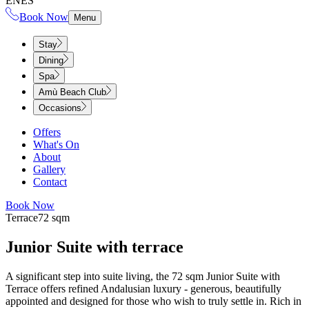
EN
ES
Book Now
Menu
Stay
Dining
Spa
Amù Beach Club
Occasions
Offers
What's On
About
Gallery
Contact
Book Now
Terrace​​​​‌ ‍ ​‍​‍‌‍ ‌ ​‍‌‍‍‌‌‍‌ ‌‍‍‌‌‍ ‍​‍​‍​ ‍‍​‍​‍‌ ​ ‌‍​‌‌‍ ‍‌‍‍‌‌ ‌​‌ ‍‌​‍ ‍‌‍‍‌‌‍ ​‍​‍​‍ ​​‍​‍‌‍‍​‌ ​‍‌‍‌‌‌‍‌‍​‍​‍​ ‍‍​‍​‍‌‍‍​‌ ‌​‌ ‌​‌ ​​‌ ​ ​ ‍‍​‍ ​‍ ‌‍ ​​‍ ‌‌‍​‌‌‍ ‍‌‍‌​​‍ ‌‌ ​‍​‍ ‌‌‍‍​‌‍ ‌ ‌​‌‍‌‌‌‍ ​‌ ​ ​‍ ‌‌ ​ ‌ ‌​‌ ‌‌‌‍‌​‌‍‍‌‌‍ ​‍ ‍‌ ‌‍‌‍‌‌‌ ​‍‌‍​ ‌‍‌‌‌‍ ​​‍ ‍‌‍​‌‌ ​​‌ ​​​‍ ‌‍‍‌‌‍ ‍‌ ‌​‌‍‌‌‌‍ ‍‌ ‌​​‍ ‌‍‌‌‌‍‌​‌‍‍‌‌ ‌​​‍ ‌‍ ‌‌‍ ‌‍‌​‌‍‌‌​ ‌‌ ​​‌ ​‍‌‍‌‌‌ ​ ‌‍‌‌‌‍ ‍‌ ‌​‌‍​‌‌ ‌​‌‍‍‌‌‍ ‌‍ ‍​ ‍ ‌‍‍‌‌‍‌​​ ‌​ ​​​ ‌‍‌‍​‍‌‍‌‍​ ‌‍​ ‌​‌‍‌​​ ​‍​‍ ‌​ ‌‍​ ​‌​ ​‍​ ‌ ​‍ ‌​ ‌​​ ​​​ ‌ ​ ‌‌​‍ ‌​ ‍‌​ ‍‌​ ‌‌​ ‍​​‍ ‌‌‍​ ​ ​‌‌‍​ ‌‍‌‍​ ‌‍​ ‍‌‌‍‌‍​ ​​‌‍‌‍‌‍​‌​ ‌‍​ ​‍​ ‍ ‌ ‌​‌ ‍‌‌ ​​‌‍‌‌​ ‌‌‍‍​‌‍ ‌ ‌​‌‍‌‌‌‍ ​‌‌​‍‌‍ ‌‍ ‌‍ ‌‌‌​ ‌ ‌‌‌‍‍‌‌ ‌​‌‍‌‌‌​​‌‌‍ ‌‌‍‌‌‌‍ ‍‌‍‍‌‌ ‌​‌ ‍‌​ ‍ ‌ ​​‌‍​‌‌ ‌​‌‍‍​​ ‌‌ ‌​‌‍‍‌‌ ‌​‌‍ ​‌‍‌‌​ ‌‍​‍‌‍​‌‌ ​ ‌‍‌‌‌‌‌‌‌ ​‍‌‍ ​​ ‌‌‍‍​‌ ‌​‌ ‌​‌ ​​‌ ​ ​‍‌‌​ ​ ‌​​‌​‍‌‌​ ​‍‌​‌‍​‍‌‌​ ​‍‌​‌‍‌‍ ​​‍ ‌‌‍​‌‌‍ ‍‌‍‌​​‍ ‌‌ ​‍​‍ ‌‌‍‍​‌‍ ‌ ‌​‌‍‌‌‌‍ ​‌ ​ ​‍ ‌‌ ​ ‌ ‌​‌ ‌‌‌‍‌​‌‍‍‌‌‍ ​‍ ‍‌ ‌‍‌‍‌‌‌ ​‍‌‍​ ‌‍‌‌‌‍ ​​‍ ‍‌‍​‌‌ ​​‌ ​​​‍‌‍‌‍‍‌‌‍‌​​ ‌​ ​​​ ‌‍‌‍​‍‌‍‌‍​ ‌‍​ ‌​‌‍‌​​ ​‍​‍ ‌​ ‌‍​ ​‌​ ​‍​ ‌ ​‍ ‌​ ‌​​ ​​​ ‌ ​ ‌‌​‍ ‌​ ‍‌​ ‍‌​ ‌‌​ ‍​​‍ ‌‌‍​ ​ ​‌‌‍​ ‌‍‌‍​ ‌‍​ ‍‌‌‍‌‍​ ​​‌‍‌‍‌‍​‌​ ‌‍​ ​‍​‍‌‍‌ ‌​‌ ‍‌‌ ​​‌‍‌‌​ ‌‌‍‍​‌‍ ‌ ‌​‌‍‌‌‌‍ ​‌‌​‍‌‍ ‌‍ ‌‍ ‌‌‌​ ‌ ‌‌‌‍‍‌‌ ‌​‌‍‌‌‌​​‌‌‍ ‌‌‍‌‌‌‍ ‍‌‍‍‌‌ ‌​‌ ‍‌​‍‌‍‌ ​​‌‍​‌‌ ‌​‌‍‍​​ ‌‌ ‌​‌‍‍‌‌ ‌​‌‍ ​‌‍‌‌​‍‌‍‌ ​​‌‍‌‌‌ ​‍‌ ​ ‌ ​​‌‍‌‌‌‍​ ‌ ‌​‌‍‍‌‌ ‌‍‌‍‌‌​ ‌‌ ​​‌ ‌‌‌‍​‍‌‍ ​‌‍‍‌‌ ​ ‌‍‍​‌‍‌‌‌‍‌​​‍​‍‌ ‌
72 sqm​​​​‌ ‍ ​‍​‍‌‍ ‌ ​‍‌‍‍‌‌‍‌ ‌‍‍‌‌‍ ‍​‍​‍​ ‍‍​‍​‍‌ ​ ‌‍​‌‌‍ ‍‌‍‍‌‌ ‌​‌ ‍‌​‍ ‍‌‍‍‌‌‍ ​‍​‍​‍ ​​‍​‍‌‍‍​‌ ​‍‌‍‌‌‌‍‌‍​‍​‍​ ‍‍​‍​‍‌‍‍​‌ ‌​‌ ‌​‌ ​​‌ ​ ​ ‍‍​‍ ​‍ ‌‍ ​​‍ ‌‌‍​‌‌‍ ‍‌‍‌​​‍ ‌‌ ​‍​‍ ‌‌‍‍​‌‍ ‌ ‌​‌‍‌‌‌‍ ​‌ ​ ​‍ ‌‌ ​ ‌ ‌​‌ ‌‌‌‍‌​‌‍‍‌‌‍ ​‍ ‍‌ ‌‍‌‍‌‌‌ ​‍‌‍​ ‌‍‌‌‌‍ ​​‍ ‍‌‍​‌‌ ​​‌ ​​​‍ ‌‍‍‌‌‍ ‍‌ ‌​‌‍‌‌‌‍ ‍‌ ‌​​‍ ‌‍‌‌‌‍‌​‌‍‍‌‌ ‌​​‍ ‌‍ ‌‌‍ ‌‍‌​‌‍‌‌​ ‌‌ ​​‌ ​‍‌‍‌‌‌ ​ ‌‍‌‌‌‍ ‍‌ ‌​‌‍​‌‌ ‌​‌‍‍‌‌‍ ‌‍ ‍​ ‍ ‌‍‍‌‌‍‌​​ ‌‌‍​‍​ ​‍​ ‍‌​ ‌‌​ ​‍‌‍​‌​ ​ ​ ‌ ​‍ ‌‌‍‌‌​ ​ ​ ‌ ​ ‍​​‍ ‌​ ‌​​ ‌ ‌‍​‍‌‍​‌​‍ ‌​ ‍‌‌‍​ ​ ‌​‌‍‌‌​‍ ‌​ ‍​‌‍​‌‌‍‌‍​ ‌ ‌‍​ ‌‍​‌​ ‍‌​ ​‍​ ‌‌​ ‍​‌‍‌‌‌‍‌‍​ ‍ ‌ ‌​‌ ‍‌‌ ​​‌‍‌‌​ ‌‌‍‍​‌‍ ‌ ‌​‌‍‌‌‌‍ ​‌‌​‍‌‍ ‌‍ ‌‍ ‌‌‌​ ‌ ‌‌‌‍‍‌‌ ‌​‌‍‌‌‌​​‌‌‍ ‌‌‍‌‌‌‍ ‍‌‍‍‌‌ ‌​‌ ‍‌​ ‍ ‌ ​​‌‍​‌‌ ‌​‌‍‍​​ ‌‌ ‌​‌‍‍‌‌ ‌​‌‍ ​‌‍‌‌​ ‌‍​‍‌‍​‌‌ ​ ‌‍‌‌‌‌‌‌‌ ​‍‌‍ ​​ ‌‌‍‍​‌ ‌​‌ ‌​‌ ​​‌ ​ ​‍‌‌​ ​ ‌​​‌​‍‌‌​ ​‍‌​‌‍​‍‌‌​ ​‍‌​‌‍‌‍ ​​‍ ‌‌‍​‌‌‍ ‍‌‍‌​​‍ ‌‌ ​‍​‍ ‌‌‍‍​‌‍ ‌ ‌​‌‍‌‌‌‍ ​‌ ​ ​‍ ‌‌ ​ ‌ ‌​‌ ‌‌‌‍‌​‌‍‍‌‌‍ ​‍ ‍‌ ‌‍‌‍‌‌‌ ​‍‌‍​ ‌‍‌‌‌‍ ​​‍ ‍‌‍​‌‌ ​​‌ ​​​‍‌‍‌‍‍‌‌‍‌​​ ‌‌‍​‍​ ​‍​ ‍‌​ ‌‌​ ​‍‌‍​‌​ ​ ​ ‌ ​‍ ‌‌‍‌‌​ ​ ​ ‌ ​ ‍​​‍ ‌​ ‌​​ ‌ ‌‍​‍‌‍​‌​‍ ‌​ ‍‌‌‍​ ​ ‌​‌‍‌‌​‍ ‌​ ‍​‌‍​‌‌‍‌‍​ ‌ ‌‍​ ‌‍​‌​ ‍‌​ ​‍​ ‌‌​ ‍​‌‍‌‌‌‍‌‍​‍‌‍‌ ‌​‌ ‍‌‌ ​​‌‍‌‌​ ‌‌‍‍​‌‍ ‌ ‌​‌‍‌‌‌‍ ​‌‌​‍‌‍ ‌‍ ‌‍ ‌‌‌​ ‌ ‌‌‌‍‍‌‌ ‌​‌‍‌‌‌​​‌‌‍ ‌‌‍‌‌‌‍ ‍‌‍‍‌‌ ‌​‌ ‍‌​‍‌‍‌ ​​‌‍​‌‌ ‌​‌‍‍​​ ‌‌ ‌​‌‍‍‌‌ ‌​‌‍ ​‌‍‌‌​‍‌‍‌ ​​‌‍‌‌‌ ​‍‌ ​ ‌ ​​‌‍‌‌‌‍​ ‌ ‌​‌‍‍‌‌ ‌‍‌‍‌‌​ ‌‌ ​​‌ ‌‌‌‍​‍‌‍ ​‌‍‍‌‌ ​ ‌‍‍​‌‍‌‌‌‍‌​​‍​‍‌ ‌
Junior Suite with terrace​​​​‌ ‍ ​‍​‍‌‍ ‌ ​‍‌‍‍‌‌‍‌ ‌‍‍‌‌‍ ‍​‍​‍​ ‍‍​‍​‍‌ ​ ‌‍​‌‌‍ ‍‌‍‍‌‌ ‌​‌ ‍‌​‍ ‍‌‍‍‌‌‍ ​‍​‍​‍ ​​‍​‍‌‍‍​‌ ​‍‌‍‌‌‌‍‌‍​‍​‍​ ‍‍​‍​‍‌‍‍​‌ ‌​‌ ‌​‌ ​​‌ ​ ​ ‍‍​‍ ​‍ ‌‍ ​​‍ ‌‌‍​‌‌‍ ‍‌‍‌​​‍ ‌‌ ​‍​‍ ‌‌‍‍​‌‍ ‌ ‌​‌‍‌‌‌‍ ​‌ ​ ​‍ ‌‌ ​ ‌ ‌​‌ ‌‌‌‍‌​‌‍‍‌‌‍ ​‍ ‍‌ ‌‍‌‍‌‌‌ ​‍‌‍​ ‌‍‌‌‌‍ ​​‍ ‍‌‍​‌‌ ​​‌ ​​​‍ ‌‍‍‌‌‍ ‍‌ ‌​‌‍‌‌‌‍ ‍‌ ‌​​‍ ‌‍‌‌‌‍‌​‌‍‍‌‌ ‌​​‍ ‌‍ ‌‌‍ ‌‍‌​‌‍‌‌​ ‌‌ ​​‌ ​‍‌‍‌‌‌ ​ ‌‍‌‌‌‍ ‍‌ ‌​‌‍​‌‌ ‌​‌‍‍‌‌‍ ‌‍ ‍​ ‍ ‌‍‍‌‌‍‌​​ ‌​ ‌​​ ‌​​ ‌ ​ ‍‌​ ‌‌​ ​​​ ​‌​ ‍​​‍ ‌‌‍​‌​ ‌‍‌‍‌​​ ​‌​‍ ‌​ ‌​​ ‍​‌‍​‌​ ​​​‍ ‌​ ‍‌​ ​​‌‍‌​​ ‍​​‍ ‌‌‍​‌​ ‌‌‌‍‌‍​ ‍​‌‍‌‍​ ‍‌​ ​‌​ ‍​‌‍​‌​ ‌‌​ ‍‌‌‍​ ​ ‍ ‌ ‌​‌ ‍‌‌ ​​‌‍‌‌​ ‌‌‍‍​‌‍ ‌ ‌​‌‍‌‌‌‍ ​‌‌​‍‌‍ ‌‍ ‌‍ ‌‌‌​ ‌ ‌‌‌‍‍‌‌ ‌​‌‍‌‌​ ‍ ‌ ​​‌‍​‌‌ ‌​‌‍‍​​ ‌‌ ‌​‌‍‍‌‌ ‌​‌‍ ​‌‍‌‌​ ‌‍​‍‌‍​‌‌ ​ ‌‍‌‌‌‌‌‌‌ ​‍‌‍ ​​ ‌‌‍‍​‌ ‌​‌ ‌​‌ ​​‌ ​ ​‍‌‌​ ​ ‌​​‌​‍‌‌​ ​‍‌​‌‍​‍‌‌​ ​‍‌​‌‍‌‍ ​​‍ ‌‌‍​‌‌‍ ‍‌‍‌​​‍ ‌‌ ​‍​‍ ‌‌‍‍​‌‍ ‌ ‌​‌‍‌‌‌‍ ​‌ ​ ​‍ ‌‌ ​ ‌ ‌​‌ ‌‌‌‍‌​‌‍‍‌‌‍ ​‍ ‍‌ ‌‍‌‍‌‌‌ ​‍‌‍​ ‌‍‌‌‌‍ ​​‍ ‍‌‍​‌‌ ​​‌ ​​​‍‌‍‌‍‍‌‌‍‌​​ ‌​ ‌​​ ‌​​ ‌ ​ ‍‌​ ‌‌​ ​​​ ​‌​ ‍​​‍ ‌‌‍​‌​ ‌‍‌‍‌​​ ​‌​‍ ‌​ ‌​​ ‍​‌‍​‌​ ​​​‍ ‌​ ‍‌​ ​​‌‍‌​​ ‍​​‍ ‌‌‍​‌​ ‌‌‌‍‌‍​ ‍​‌‍‌‍​ ‍‌​ ​‌​ ‍​‌‍​‌​ ‌‌​ ‍‌‌‍​ ​‍‌‍‌ ‌​‌ ‍‌‌ ​​‌‍‌‌​ ‌‌‍‍​‌‍ ‌ ‌​‌‍‌‌‌‍ ​‌‌​‍‌‍ ‌‍ ‌‍ ‌‌‌​ ‌ ‌‌‌‍‍‌‌ ‌​‌‍‌‌​‍‌‍‌ ​​‌‍​‌‌ ‌​‌‍‍​​ ‌‌ ‌​‌‍‍‌‌ ‌​‌‍ ​‌‍‌‌​‍‌‍‌ ​​‌‍‌‌‌ ​‍‌ ​ ‌ ​​‌‍‌‌‌‍​ ‌ ‌​‌‍‍‌‌ ‌‍‌‍‌‌​ ‌‌ ​​‌ ‌‌‌‍​‍‌‍ ​‌‍‍‌‌ ​ ‌‍‍​‌‍‌‌‌‍‌​​‍​‍‌ ‌
A significant step into suite living, the 72 sqm Junior Suite with
Terrace offers refined Andalusian luxury - generous, beautifully
appointed and designed for those who wish to truly settle in. Rich in