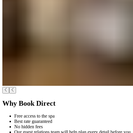
Why Book Direct​​​​‌ ‍ ​‍​‍‌‍ ‌ ​‍‌‍‍‌‌‍‌ ‌‍‍‌‌‍ ‍​‍​‍​ ‍‍​‍​‍‌ ​ ‌‍​‌‌‍ ‍‌‍‍‌‌ ‌​‌ ‍‌​‍ ‍‌‍‍‌‌‍ ​‍​‍​‍ ​​‍​‍‌‍‍​‌ ​‍‌‍‌‌‌‍‌‍​‍​‍​ ‍‍​‍​‍‌‍‍​‌ ‌​‌ ‌​‌ ​​‌ ​ ​ ‍‍​‍ ​‍ ‌‍ ​​‍ ‌‌‍​‌‌‍ ‍‌‍‌​​‍ ‌‌ ​‍​‍ ‌‌‍‍​‌‍ ‌ ‌​‌‍‌‌‌‍ ​‌ ​ ​‍ ‌‌ ​ ‌ ‌​‌ ‌‌‌‍‌​‌‍‍‌‌‍ ​‍ ‍‌ ‌‍‌‍‌‌‌ ​‍‌‍​ ‌‍‌‌‌‍ ​​‍ ‍‌‍​‌‌ ​​‌ ​​​‍ ‌‍‍‌‌‍ ‍‌ ‌​‌‍‌‌‌‍ ‍‌ ‌​​‍ ‌‍‌‌‌‍‌​‌‍‍‌‌ ‌​​‍ ‌‍ ‌‌‍ ‌‍‌​‌‍‌‌​ ‌‌ ​​‌ ​‍‌‍‌‌‌ ​ ‌‍‌‌‌‍ ‍‌ ‌​‌‍​‌‌ ‌​‌‍‍‌‌‍ ‌‍ ‍​ ‍ ‌‍‍‌‌‍‌​​ ‌​ ‌​​ ‌​​ ‌ ​ ‍‌​ ‌‌​ ​​​ ​‌​ ‍​​‍ ‌‌‍​‌​ ‌‍‌‍‌​​ ​‌​‍ ‌​ ‌​​ ‍​‌‍​‌​ ​​​‍ ‌​ ‍‌​ ​​‌‍‌​​ ‍​​‍ ‌‌‍​‌​ ‌‌‌‍‌‍​ ‍​‌‍‌‍​ ‍‌​ ​‌​ ‍​‌‍​‌​ ‌‌​ ‍‌‌‍​ ​ ‍ ‌ ‌​‌ ‍‌‌ ​​‌‍‌‌​ ‌‌‍‍​‌‍ ‌ ‌​‌‍‌‌‌‍ ​‌‌​‍‌‍ ‌‍ ‌‍ ‌‌‌​ ‌ ‌‌‌‍‍‌‌ ‌​‌‍‌‌​ ‍ ‌ ​​‌‍​‌‌ ‌​‌‍‍​​ ‌‌ ​​‌‍​‌‌‍‌ ‌‍‌‌‌​​‍‌ ‌‌‌‍‍‌‌‍ ​‌‍‌​‌‍‌‌‌ ​‍​‍‌‌​ ‌‌‌​​‍‌‌ ‌‍‍ ‌‍‌‌‌ ‍‌​‍‌‌​ ​ ‌​‌​​‍‌‌​ ​ ‌​‌​​‍‌‌​ ​‍​ ​‍​ ‍‌​ ​ ​ ‍​​ ​‍‌‍​‌‌‍‌‍‌‍​‌‌‍​‌​ ‌‍‌‍‌‍​ ‌ ‌‍​‍​‍‌‌​ ​‍​ ​‍​‍‌‌​ ‌‌‌​‌​​‍ ‍‌‍‍​‌‍‌‌‌‍​‌‌‍‌​‌‍‍‌‌‍ ‍‌‍‌ ​ ‌‍​‍‌‍​‌‌ ​ ‌‍‌‌‌‌‌‌‌ ​‍‌‍ ​​ ‌‌‍‍​‌ ‌​‌ ‌​‌ ​​‌ ​ ​‍‌‌​ ​ ‌​​‌​‍‌‌​ ​‍‌​‌‍​‍‌‌​ ​‍‌​‌‍‌‍ ​​‍ ‌‌‍​‌‌‍ ‍‌‍‌​​‍ ‌‌ ​‍​‍ ‌‌‍‍​‌‍ ‌ ‌​‌‍‌‌‌‍ ​‌ ​ ​‍ ‌‌ ​ ‌ ‌​‌ ‌‌‌‍‌​‌‍‍‌‌‍ ​‍ ‍‌ ‌‍‌‍‌‌‌ ​‍‌‍​ ‌‍‌‌‌‍ ​​‍ ‍‌‍​‌‌ ​​‌ ​​​‍‌‍‌‍‍‌‌‍‌​​ ‌​ ‌​​ ‌​​ ‌ ​ ‍‌​ ‌‌​ ​​​ ​‌​ ‍​​‍ ‌‌‍​‌​ ‌‍‌‍‌​​ ​‌​‍ ‌​ ‌​​ ‍​‌‍​‌​ ​​​‍ ‌​ ‍‌​ ​​‌‍‌​​ ‍​​‍ ‌‌‍​‌​ ‌‌‌‍‌‍​ ‍​‌‍‌‍​ ‍‌​ ​‌​ ‍​‌‍​‌​ ‌‌​ ‍‌‌‍​ ​‍‌‍‌ ‌​‌ ‍‌‌ ​​‌‍‌‌​ ‌‌‍‍​‌‍ ‌ ‌​‌‍‌‌‌‍ ​‌‌​‍‌‍ ‌‍ ‌‍ ‌‌‌​ ‌ ‌‌‌‍‍‌‌ ‌​‌‍‌‌​‍‌‍‌ ​​‌‍​‌‌ ‌​‌‍‍​​ ‌‌ ​​‌‍​‌‌‍‌ ‌‍‌‌‌​​‍‌ ‌‌‌‍‍‌‌‍ ​‌‍‌​‌‍‌‌‌ ​‍​‍‌‌​ ‌‌‌​​‍‌‌ ‌‍‍ ‌‍‌‌‌ ‍‌​‍‌‌​ ​ ‌​‌​​‍‌‌​ ​ ‌​‌​​‍‌‌​ ​‍​ ​‍​ ‍‌​ ​ ​ ‍​​ ​‍‌‍​‌‌‍‌‍‌‍​‌‌‍​‌​ ‌‍‌‍‌‍​ ‌ ‌‍​‍​‍‌‌​ ​‍​ ​‍​‍‌‌​ ‌‌‌​‌​​‍ ‍‌‍‍​‌‍‌‌‌‍​‌‌‍‌​‌‍‍‌‌‍ ‍‌‍‌ ​‍‌‍‌ ​​‌‍‌‌‌ ​‍‌ ​ ‌ ​​‌‍‌‌‌‍​ ‌ ‌​‌‍‍‌‌ ‌‍‌‍‌‌​ ‌‌ ​​‌ ‌‌‌‍​‍‌‍ ​‌‍‍‌‌ ​ ‌‍‍​‌‍‌‌‌‍‌​​‍​‍‌ ‌
Free access to the spa​​​​‌ ‍ ​‍​‍‌‍ ‌ ​‍‌‍‍‌‌‍‌ ‌‍‍‌‌‍ ‍​‍​‍​ ‍‍​‍​‍‌ ​ ‌‍​‌‌‍ ‍‌‍‍‌‌ ‌​‌ ‍‌​‍ ‍‌‍‍‌‌‍ ​‍​‍​‍ ​​‍​‍‌‍‍​‌ ​‍‌‍‌‌‌‍‌‍​‍​‍​ ‍‍​‍​‍‌‍‍​‌ ‌​‌ ‌​‌ ​​‌ ​ ​ ‍‍​‍ ​‍ ‌‍ ​​‍ ‌‌‍​‌‌‍ ‍‌‍‌​​‍ ‌‌ ​‍​‍ ‌‌‍‍​‌‍ ‌ ‌​‌‍‌‌‌‍ ​‌ ​ ​‍ ‌‌ ​ ‌ ‌​‌ ‌‌‌‍‌​‌‍‍‌‌‍ ​‍ ‍‌ ‌‍‌‍‌‌‌ ​‍‌‍​ ‌‍‌‌‌‍ ​​‍ ‍‌‍​‌‌ ​​‌ ​​​‍ ‌‍‍‌‌‍ ‍‌ ‌​‌‍‌‌‌‍ ‍‌ ‌​​‍ ‌‍‌‌‌‍‌​‌‍‍‌‌ ‌​​‍ ‌‍ ‌‌‍ ‌‍‌​‌‍‌‌​ ‌‌ ​​‌ ​‍‌‍‌‌‌ ​ ‌‍‌‌‌‍ ‍‌ ‌​‌‍​‌‌ ‌​‌‍‍‌‌‍ ‌‍ ‍​ ‍ ‌‍‍‌‌‍‌​​ ‌​ ‌​​ ‌​​ ‌ ​ ‍‌​ ‌‌​ ​​​ ​‌​ ‍​​‍ ‌‌‍​‌​ ‌‍‌‍‌​​ ​‌​‍ ‌​ ‌​​ ‍​‌‍​‌​ ​​​‍ ‌​ ‍‌​ ​​‌‍‌​​ ‍​​‍ ‌‌‍​‌​ ‌‌‌‍‌‍​ ‍​‌‍‌‍​ ‍‌​ ​‌​ ‍​‌‍​‌​ ‌‌​ ‍‌‌‍​ ​ ‍ ‌ ‌​‌ ‍‌‌ ​​‌‍‌‌​ ‌‌‍‍​‌‍ ‌ ‌​‌‍‌‌‌‍ ​‌‌​‍‌‍ ‌‍ ‌‍ ‌‌‌​ ‌ ‌‌‌‍‍‌‌ ‌​‌‍‌‌​ ‍ ‌ ​​‌‍​‌‌ ‌​‌‍‍​​ ‌‌ ​​‌‍​‌‌‍‌ ‌‍‌‌‌​​‍‌ ‌‌‌‍‍‌‌‍ ​‌‍‌​‌‍‌‌‌ ​‍​‍‌‌​ ‌‌‌​​‍‌‌ ‌‍‍ ‌‍‌‌‌ ‍‌​‍‌‌​ ​ ‌​‌​​‍‌‌​ ​ ‌​‌​​‍‌‌​ ​‍​ ​‍​ ‍‌​ ​ ​ ‍​​ ​‍‌‍​‌‌‍‌‍‌‍​‌‌‍​‌​ ‌‍‌‍‌‍​ ‌ ‌‍​‍​‍‌‌​ ​‍​ ​‍​‍‌‌​ ‌‌‌​‌​​‍ ‍‌‍​‍‌‍ ‌‍‌​‌ ‍‌​‍‌‌​ ‌‌‌​​‍‌‌ ‌‍‍ ‌‍‌‌‌ ‍‌​‍‌‌​ ​ ‌​‌​​‍‌‌​ ​ ‌​‌​​‍‌‌​ ​‍​ ​‍‌‍​‌​ ​ ‌‍​‌​ ​‌​ ‌​‌‍​‍​ ‌​‌‍‌‌‌‍​ ‌‍‌​‌‍‌‌‌‍‌​​‍‌‌​ ​‍​ ​‍​‍‌‌​ ‌‌‌​‌​​‍ ‍‌‍​ ‌‍‍​‌‍‍‌‌‍ ​‌‍‌​‌ ​‍‌‍‌‌‌‍ ‍​‍‌‌​ ‌‌‌​​‍‌‌ ‌‍‍ ‌‍‌‌‌ ‍‌​‍‌‌​ ​ ‌​‌​​‍‌‌​ ​ ‌​‌​​‍‌‌​ ​‍​ ​‍‌‍‌‌‌‍‌‌‌‍​‍‌‍‌‌​ ‌ ‌‍​‌‌‍​‌‌‍​‍​ ‌​​ ​‍​ ‌‌‌‍​‌​‍‌‌​ ​‍​ ​‍​‍‌‌​ ‌‌‌​‌​​‍ ‍‌ ‌​‌‍‌‌‌ ‍​‌ ‌​​ ‌‍​‍‌‍​‌‌ ​ ‌‍‌‌‌‌‌‌‌ ​‍‌‍ ​​ ‌‌‍‍​‌ ‌​‌ ‌​‌ ​​‌ ​ ​‍‌‌​ ​ ‌​​‌​‍‌‌​ ​‍‌​‌‍​‍‌‌​ ​‍‌​‌‍‌‍ ​​‍ ‌‌‍​‌‌‍ ‍‌‍‌​​‍ ‌‌ ​‍​‍ ‌‌‍‍​‌‍ ‌ ‌​‌‍‌‌‌‍ ​‌ ​ ​‍ ‌‌ ​ ‌ ‌​‌ ‌‌‌‍‌​‌‍‍‌‌‍ ​‍ ‍‌ ‌‍‌‍‌‌‌ ​‍‌‍​ ‌‍‌‌‌‍ ​​‍ ‍‌‍​‌‌ ​​‌ ​​​‍‌‍‌‍‍‌‌‍‌​​ ‌​ ‌​​ ‌​​ ‌ ​ ‍‌​ ‌‌​ ​​​ ​‌​ ‍​​‍ ‌‌‍​‌​ ‌‍‌‍‌​​ ​‌​‍ ‌​ ‌​​ ‍​‌‍​‌​ ​​​‍ ‌​ ‍‌​ ​​‌‍‌​​ ‍​​‍ ‌‌‍​‌​ ‌‌‌‍‌‍​ ‍​‌‍‌‍​ ‍‌​ ​‌​ ‍​‌‍​‌​ ‌‌​ ‍‌‌‍​ ​‍‌‍‌ ‌​‌ ‍‌‌ ​​‌‍‌‌​ ‌‌‍‍​‌‍ ‌ ‌​‌‍‌‌‌‍ ​‌‌​‍‌‍ ‌‍ ‌‍ ‌‌‌​ ‌ ‌‌‌‍‍‌‌ ‌​‌‍‌‌​‍‌‍‌ ​​‌‍​‌‌ ‌​‌‍‍​​ ‌‌ ​​‌‍​‌‌‍‌ ‌‍‌‌‌​​‍‌ ‌‌‌‍‍‌‌‍ ​‌‍‌​‌‍‌‌‌ ​‍​‍‌‌​ ‌‌‌​​‍‌‌ ‌‍‍ ‌‍‌‌‌ ‍‌​‍‌‌​ ​ ‌​‌​​‍‌‌​ ​ ‌​‌​​‍‌‌​ ​‍​ ​‍​ ‍‌​ ​ ​ ‍​​ ​‍‌‍​‌‌‍‌‍‌‍​‌‌‍​‌​ ‌‍‌‍‌‍​ ‌ ‌‍​‍​‍‌‌​ ​‍​ ​‍​‍‌‌​ ‌‌‌​‌​​‍ ‍‌‍​‍‌‍ ‌‍‌​‌ ‍‌​‍‌‌​ ‌‌‌​​‍‌‌ ‌‍‍ ‌‍‌‌‌ ‍‌​‍‌‌​ ​ ‌​‌​​‍‌‌​ ​ ‌​‌​​‍‌‌​ ​‍​ ​‍‌‍​‌​ ​ ‌‍​‌​ ​‌​ ‌​‌‍​‍​ ‌​‌‍‌‌‌‍​ ‌‍‌​‌‍‌‌‌‍‌​​‍‌‌​ ​‍​ ​‍​‍‌‌​ ‌‌‌​‌​​‍ ‍‌‍​ ‌‍‍​‌‍‍‌‌‍ ​‌‍‌​‌ ​‍‌‍‌‌‌‍ ‍​‍‌‌​ ‌‌‌​​‍‌‌ ‌‍‍ ‌‍‌‌‌ ‍‌​‍‌‌​ ​ ‌​‌​​‍‌‌​ ​ ‌​‌​​‍‌‌​ ​‍​ ​‍‌‍‌‌‌‍‌‌‌‍​‍‌‍‌‌​ ‌ ‌‍​‌‌‍​‌‌‍​‍​ ‌​​ ​‍​ ‌‌‌‍​‌​‍‌‌​ ​‍​ ​‍​‍‌‌​ ‌‌‌​‌​​‍ ‍‌ ‌​‌‍‌‌‌ ‍​‌ ‌​​‍‌‍‌ ​​‌‍‌‌‌ ​‍‌ ​ ‌ ​​‌‍‌‌‌‍​ ‌ ‌​‌‍‍‌‌ ‌‍‌‍‌‌​ ‌‌ ​​‌ ‌‌‌‍​‍‌‍ ​‌‍‍‌‌ ​ ‌‍‍​‌‍‌‌‌‍‌​​‍​‍‌ ‌
Best rate guaranteed​​​​‌ ‍ ​‍​‍‌‍ ‌ ​‍‌‍‍‌‌‍‌ ‌‍‍‌‌‍ ‍​‍​‍​ ‍‍​‍​‍‌ ​ ‌‍​‌‌‍ ‍‌‍‍‌‌ ‌​‌ ‍‌​‍ ‍‌‍‍‌‌‍ ​‍​‍​‍ ​​‍​‍‌‍‍​‌ ​‍‌‍‌‌‌‍‌‍​‍​‍​ ‍‍​‍​‍‌‍‍​‌ ‌​‌ ‌​‌ ​​‌ ​ ​ ‍‍​‍ ​‍ ‌‍ ​​‍ ‌‌‍​‌‌‍ ‍‌‍‌​​‍ ‌‌ ​‍​‍ ‌‌‍‍​‌‍ ‌ ‌​‌‍‌‌‌‍ ​‌ ​ ​‍ ‌‌ ​ ‌ ‌​‌ ‌‌‌‍‌​‌‍‍‌‌‍ ​‍ ‍‌ ‌‍‌‍‌‌‌ ​‍‌‍​ ‌‍‌‌‌‍ ​​‍ ‍‌‍​‌‌ ​​‌ ​​​‍ ‌‍‍‌‌‍ ‍‌ ‌​‌‍‌‌‌‍ ‍‌ ‌​​‍ ‌‍‌‌‌‍‌​‌‍‍‌‌ ‌​​‍ ‌‍ ‌‌‍ ‌‍‌​‌‍‌‌​ ‌‌ ​​‌ ​‍‌‍‌‌‌ ​ ‌‍‌‌‌‍ ‍‌ ‌​‌‍​‌‌ ‌​‌‍‍‌‌‍ ‌‍ ‍​ ‍ ‌‍‍‌‌‍‌​​ ‌​ ‌​​ ‌​​ ‌ ​ ‍‌​ ‌‌​ ​​​ ​‌​ ‍​​‍ ‌‌‍​‌​ ‌‍‌‍‌​​ ​‌​‍ ‌​ ‌​​ ‍​‌‍​‌​ ​​​‍ ‌​ ‍‌​ ​​‌‍‌​​ ‍​​‍ ‌‌‍​‌​ ‌‌‌‍‌‍​ ‍​‌‍‌‍​ ‍‌​ ​‌​ ‍​‌‍​‌​ ‌‌​ ‍‌‌‍​ ​ ‍ ‌ ‌​‌ ‍‌‌ ​​‌‍‌‌​ ‌‌‍‍​‌‍ ‌ ‌​‌‍‌‌‌‍ ​‌‌​‍‌‍ ‌‍ ‌‍ ‌‌‌​ ‌ ‌‌‌‍‍‌‌ ‌​‌‍‌‌​ ‍ ‌ ​​‌‍​‌‌ ‌​‌‍‍​​ ‌‌ ​​‌‍​‌‌‍‌ ‌‍‌‌‌​​‍‌ ‌‌‌‍‍‌‌‍ ​‌‍‌​‌‍‌‌‌ ​‍​‍‌‌​ ‌‌‌​​‍‌‌ ‌‍‍ ‌‍‌‌‌ ‍‌​‍‌‌​ ​ ‌​‌​​‍‌‌​ ​ ‌​‌​​‍‌‌​ ​‍​ ​‍​ ‍‌​ ​ ​ ‍​​ ​‍‌‍​‌‌‍‌‍‌‍​‌‌‍​‌​ ‌‍‌‍‌‍​ ‌ ‌‍​‍​‍‌‌​ ​‍​ ​‍​‍‌‌​ ‌‌‌​‌​​‍ ‍‌‍​‍‌‍ ‌‍‌​‌ ‍‌​‍‌‌​ ‌‌‌​​‍‌‌ ‌‍‍ ‌‍‌‌‌ ‍‌​‍‌‌​ ​ ‌​‌​​‍‌‌​ ​ ‌​‌​​‍‌‌​ ​‍​ ​‍​ ‌​​ ​‌‌‍‌​​ ‍‌​ ‌ ‌‍​‍​ ‍​​ ‌​​ ‌ ​ ‌‍‌‍​‍​ ​ ​‍‌‌​ ​‍​ ​‍​‍‌‌​ ‌‌‌​‌​​‍ ‍‌‍​ ‌‍‍​‌‍‍‌‌‍ ​‌‍‌​‌ ​‍‌‍‌‌‌‍ ‍​‍‌‌​ ‌‌‌​​‍‌‌ ‌‍‍ ‌‍‌‌‌ ‍‌​‍‌‌​ ​ ‌​‌​​‍‌‌​ ​ ‌​‌​​‍‌‌​ ​‍​ ​‍‌‍‌‌‌‍‌‌‌‍​‍‌‍‌‌​ ‌ ‌‍​‌‌‍​‌‌‍​‍​ ‌​​ ​‍​ ‌‌‌‍​‌​‍‌‌​ ​‍​ ​‍​‍‌‌​ ‌‌‌​‌​​‍ ‍‌ ‌​‌‍‌‌‌ ‍​‌ ‌​​ ‌‍​‍‌‍​‌‌ ​ ‌‍‌‌‌‌‌‌‌ ​‍‌‍ ​​ ‌‌‍‍​‌ ‌​‌ ‌​‌ ​​‌ ​ ​‍‌‌​ ​ ‌​​‌​‍‌‌​ ​‍‌​‌‍​‍‌‌​ ​‍‌​‌‍‌‍ ​​‍ ‌‌‍​‌‌‍ ‍‌‍‌​​‍ ‌‌ ​‍​‍ ‌‌‍‍​‌‍ ‌ ‌​‌‍‌‌‌‍ ​‌ ​ ​‍ ‌‌ ​ ‌ ‌​‌ ‌‌‌‍‌​‌‍‍‌‌‍ ​‍ ‍‌ ‌‍‌‍‌‌‌ ​‍‌‍​ ‌‍‌‌‌‍ ​​‍ ‍‌‍​‌‌ ​​‌ ​​​‍‌‍‌‍‍‌‌‍‌​​ ‌​ ‌​​ ‌​​ ‌ ​ ‍‌​ ‌‌​ ​​​ ​‌​ ‍​​‍ ‌‌‍​‌​ ‌‍‌‍‌​​ ​‌​‍ ‌​ ‌​​ ‍​‌‍​‌​ ​​​‍ ‌​ ‍‌​ ​​‌‍‌​​ ‍​​‍ ‌‌‍​‌​ ‌‌‌‍‌‍​ ‍​‌‍‌‍​ ‍‌​ ​‌​ ‍​‌‍​‌​ ‌‌​ ‍‌‌‍​ ​‍‌‍‌ ‌​‌ ‍‌‌ ​​‌‍‌‌​ ‌‌‍‍​‌‍ ‌ ‌​‌‍‌‌‌‍ ​‌‌​‍‌‍ ‌‍ ‌‍ ‌‌‌​ ‌ ‌‌‌‍‍‌‌ ‌​‌‍‌‌​‍‌‍‌ ​​‌‍​‌‌ ‌​‌‍‍​​ ‌‌ ​​‌‍​‌‌‍‌ ‌‍‌‌‌​​‍‌ ‌‌‌‍‍‌‌‍ ​‌‍‌​‌‍‌‌‌ ​‍​‍‌‌​ ‌‌‌​​‍‌‌ ‌‍‍ ‌‍‌‌‌ ‍‌​‍‌‌​ ​ ‌​‌​​‍‌‌​ ​ ‌​‌​​‍‌‌​ ​‍​ ​‍​ ‍‌​ ​ ​ ‍​​ ​‍‌‍​‌‌‍‌‍‌‍​‌‌‍​‌​ ‌‍‌‍‌‍​ ‌ ‌‍​‍​‍‌‌​ ​‍​ ​‍​‍‌‌​ ‌‌‌​‌​​‍ ‍‌‍​‍‌‍ ‌‍‌​‌ ‍‌​‍‌‌​ ‌‌‌​​‍‌‌ ‌‍‍ ‌‍‌‌‌ ‍‌​‍‌‌​ ​ ‌​‌​​‍‌‌​ ​ ‌​‌​​‍‌‌​ ​‍​ ​‍​ ‌​​ ​‌‌‍‌​​ ‍‌​ ‌ ‌‍​‍​ ‍​​ ‌​​ ‌ ​ ‌‍‌‍​‍​ ​ ​‍‌‌​ ​‍​ ​‍​‍‌‌​ ‌‌‌​‌​​‍ ‍‌‍​ ‌‍‍​‌‍‍‌‌‍ ​‌‍‌​‌ ​‍‌‍‌‌‌‍ ‍​‍‌‌​ ‌‌‌​​‍‌‌ ‌‍‍ ‌‍‌‌‌ ‍‌​‍‌‌​ ​ ‌​‌​​‍‌‌​ ​ ‌​‌​​‍‌‌​ ​‍​ ​‍‌‍‌‌‌‍‌‌‌‍​‍‌‍‌‌​ ‌ ‌‍​‌‌‍​‌‌‍​‍​ ‌​​ ​‍​ ‌‌‌‍​‌​‍‌‌​ ​‍​ ​‍​‍‌‌​ ‌‌‌​‌​​‍ ‍‌ ‌​‌‍‌‌‌ ‍​‌ ‌​​‍‌‍‌ ​​‌‍‌‌‌ ​‍‌ ​ ‌ ​​‌‍‌‌‌‍​ ‌ ‌​‌‍‍‌‌ ‌‍‌‍‌‌​ ‌‌ ​​‌ ‌‌‌‍​‍‌‍ ​‌‍‍‌‌ ​ ‌‍‍​‌‍‌‌‌‍‌​​‍​‍‌ ‌
No hidden fees​​​​‌ ‍ ​‍​‍‌‍ ‌ ​‍‌‍‍‌‌‍‌ ‌‍‍‌‌‍ ‍​‍​‍​ ‍‍​‍​‍‌ ​ ‌‍​‌‌‍ ‍‌‍‍‌‌ ‌​‌ ‍‌​‍ ‍‌‍‍‌‌‍ ​‍​‍​‍ ​​‍​‍‌‍‍​‌ ​‍‌‍‌‌‌‍‌‍​‍​‍​ ‍‍​‍​‍‌‍‍​‌ ‌​‌ ‌​‌ ​​‌ ​ ​ ‍‍​‍ ​‍ ‌‍ ​​‍ ‌‌‍​‌‌‍ ‍‌‍‌​​‍ ‌‌ ​‍​‍ ‌‌‍‍​‌‍ ‌ ‌​‌‍‌‌‌‍ ​‌ ​ ​‍ ‌‌ ​ ‌ ‌​‌ ‌‌‌‍‌​‌‍‍‌‌‍ ​‍ ‍‌ ‌‍‌‍‌‌‌ ​‍‌‍​ ‌‍‌‌‌‍ ​​‍ ‍‌‍​‌‌ ​​‌ ​​​‍ ‌‍‍‌‌‍ ‍‌ ‌​‌‍‌‌‌‍ ‍‌ ‌​​‍ ‌‍‌‌‌‍‌​‌‍‍‌‌ ‌​​‍ ‌‍ ‌‌‍ ‌‍‌​‌‍‌‌​ ‌‌ ​​‌ ​‍‌‍‌‌‌ ​ ‌‍‌‌‌‍ ‍‌ ‌​‌‍​‌‌ ‌​‌‍‍‌‌‍ ‌‍ ‍​ ‍ ‌‍‍‌‌‍‌​​ ‌​ ‌​​ ‌​​ ‌ ​ ‍‌​ ‌‌​ ​​​ ​‌​ ‍​​‍ ‌‌‍​‌​ ‌‍‌‍‌​​ ​‌​‍ ‌​ ‌​​ ‍​‌‍​‌​ ​​​‍ ‌​ ‍‌​ ​​‌‍‌​​ ‍​​‍ ‌‌‍​‌​ ‌‌‌‍‌‍​ ‍​‌‍‌‍​ ‍‌​ ​‌​ ‍​‌‍​‌​ ‌‌​ ‍‌‌‍​ ​ ‍ ‌ ‌​‌ ‍‌‌ ​​‌‍‌‌​ ‌‌‍‍​‌‍ ‌ ‌​‌‍‌‌‌‍ ​‌‌​‍‌‍ ‌‍ ‌‍ ‌‌‌​ ‌ ‌‌‌‍‍‌‌ ‌​‌‍‌‌​ ‍ ‌ ​​‌‍​‌‌ ‌​‌‍‍​​ ‌‌ ​​‌‍​‌‌‍‌ ‌‍‌‌‌​​‍‌ ‌‌‌‍‍‌‌‍ ​‌‍‌​‌‍‌‌‌ ​‍​‍‌‌​ ‌‌‌​​‍‌‌ ‌‍‍ ‌‍‌‌‌ ‍‌​‍‌‌​ ​ ‌​‌​​‍‌‌​ ​ ‌​‌​​‍‌‌​ ​‍​ ​‍​ ‍‌​ ​ ​ ‍​​ ​‍‌‍​‌‌‍‌‍‌‍​‌‌‍​‌​ ‌‍‌‍‌‍​ ‌ ‌‍​‍​‍‌‌​ ​‍​ ​‍​‍‌‌​ ‌‌‌​‌​​‍ ‍‌‍​‍‌‍ ‌‍‌​‌ ‍‌​‍‌‌​ ‌‌‌​​‍‌‌ ‌‍‍ ‌‍‌‌‌ ‍‌​‍‌‌​ ​ ‌​‌​​‍‌‌​ ​ ‌​‌​​‍‌‌​ ​‍​ ​‍​ ‍‌‌‍​‍‌‍‌​​ ‍​​ ‌​​ ‍​‌‍​‌​ ​‍‌‍​‍​ ‌​‌‍‌‍​ ‌ ​‍‌‌​ ​‍​ ​‍​‍‌‌​ ‌‌‌​‌​​‍ ‍‌‍​ ‌‍‍​‌‍‍‌‌‍ ​‌‍‌​‌ ​‍‌‍‌‌‌‍ ‍​‍‌‌​ ‌‌‌​​‍‌‌ ‌‍‍ ‌‍‌‌‌ ‍‌​‍‌‌​ ​ ‌​‌​​‍‌‌​ ​ ‌​‌​​‍‌‌​ ​‍​ ​‍​ ​​​ ​‌‌‍​ ​ ​‍​ ‍‌​ ​‍‌‍‌‌​ ‍‌​ ‌ ​ ‌‍​ ‌ ​ ‍​​‍‌‌​ ​‍​ ​‍​‍‌‌​ ‌‌‌​‌​​‍ ‍‌ ‌​‌‍‌‌‌ ‍​‌ ‌​​ ‌‍​‍‌‍​‌‌ ​ ‌‍‌‌‌‌‌‌‌ ​‍‌‍ ​​ ‌‌‍‍​‌ ‌​‌ ‌​‌ ​​‌ ​ ​‍‌‌​ ​ ‌​​‌​‍‌‌​ ​‍‌​‌‍​‍‌‌​ ​‍‌​‌‍‌‍ ​​‍ ‌‌‍​‌‌‍ ‍‌‍‌​​‍ ‌‌ ​‍​‍ ‌‌‍‍​‌‍ ‌ ‌​‌‍‌‌‌‍ ​‌ ​ ​‍ ‌‌ ​ ‌ ‌​‌ ‌‌‌‍‌​‌‍‍‌‌‍ ​‍ ‍‌ ‌‍‌‍‌‌‌ ​‍‌‍​ ‌‍‌‌‌‍ ​​‍ ‍‌‍​‌‌ ​​‌ ​​​‍‌‍‌‍‍‌‌‍‌​​ ‌​ ‌​​ ‌​​ ‌ ​ ‍‌​ ‌‌​ ​​​ ​‌​ ‍​​‍ ‌‌‍​‌​ ‌‍‌‍‌​​ ​‌​‍ ‌​ ‌​​ ‍​‌‍​‌​ ​​​‍ ‌​ ‍‌​ ​​‌‍‌​​ ‍​​‍ ‌‌‍​‌​ ‌‌‌‍‌‍​ ‍​‌‍‌‍​ ‍‌​ ​‌​ ‍​‌‍​‌​ ‌‌​ ‍‌‌‍​ ​‍‌‍‌ ‌​‌ ‍‌‌ ​​‌‍‌‌​ ‌‌‍‍​‌‍ ‌ ‌​‌‍‌‌‌‍ ​‌‌​‍‌‍ ‌‍ ‌‍ ‌‌‌​ ‌ ‌‌‌‍‍‌‌ ‌​‌‍‌‌​‍‌‍‌ ​​‌‍​‌‌ ‌​‌‍‍​​ ‌‌ ​​‌‍​‌‌‍‌ ‌‍‌‌‌​​‍‌ ‌‌‌‍‍‌‌‍ ​‌‍‌​‌‍‌‌‌ ​‍​‍‌‌​ ‌‌‌​​‍‌‌ ‌‍‍ ‌‍‌‌‌ ‍‌​‍‌‌​ ​ ‌​‌​​‍‌‌​ ​ ‌​‌​​‍‌‌​ ​‍​ ​‍​ ‍‌​ ​ ​ ‍​​ ​‍‌‍​‌‌‍‌‍‌‍​‌‌‍​‌​ ‌‍‌‍‌‍​ ‌ ‌‍​‍​‍‌‌​ ​‍​ ​‍​‍‌‌​ ‌‌‌​‌​​‍ ‍‌‍​‍‌‍ ‌‍‌​‌ ‍‌​‍‌‌​ ‌‌‌​​‍‌‌ ‌‍‍ ‌‍‌‌‌ ‍‌​‍‌‌​ ​ ‌​‌​​‍‌‌​ ​ ‌​‌​​‍‌‌​ ​‍​ ​‍​ ‍‌‌‍​‍‌‍‌​​ ‍​​ ‌​​ ‍​‌‍​‌​ ​‍‌‍​‍​ ‌​‌‍‌‍​ ‌ ​‍‌‌​ ​‍​ ​‍​‍‌‌​ ‌‌‌​‌​​‍ ‍‌‍​ ‌‍‍​‌‍‍‌‌‍ ​‌‍‌​‌ ​‍‌‍‌‌‌‍ ‍​‍‌‌​ ‌‌‌​​‍‌‌ ‌‍‍ ‌‍‌‌‌ ‍‌​‍‌‌​ ​ ‌​‌​​‍‌‌​ ​ ‌​‌​​‍‌‌​ ​‍​ ​‍​ ​​​ ​‌‌‍​ ​ ​‍​ ‍‌​ ​‍‌‍‌‌​ ‍‌​ ‌ ​ ‌‍​ ‌ ​ ‍​​‍‌‌​ ​‍​ ​‍​‍‌‌​ ‌‌‌​‌​​‍ ‍‌ ‌​‌‍‌‌‌ ‍​‌ ‌​​‍‌‍‌ ​​‌‍‌‌‌ ​‍‌ ​ ‌ ​​‌‍‌‌‌‍​ ‌ ‌​‌‍‍‌‌ ‌‍‌‍‌‌​ ‌‌ ​​‌ ‌‌‌‍​‍‌‍ ​‌‍‍‌‌ ​ ‌‍‍​‌‍‌‌‌‍‌​​‍​‍‌ ‌
Our guest relations team will help plan every detail before you