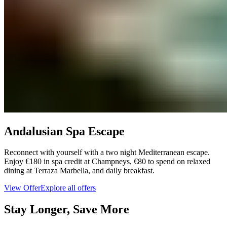
Andalusian Spa Escape​​​​‌ ‍ ​‍​‍‌‍ ‌ ​‍‌‍‍‌‌‍‌ ‌‍‍‌‌‍ ‍​‍​‍​ ‍‍​‍​‍‌ ​ ‌‍​‌‌‍ ‍‌‍‍‌‌ ‌​‌ ‍‌​‍ ‍‌‍‍‌‌‍ ​‍​‍​‍ ​​‍​‍‌‍‍​‌ ​‍‌‍‌‌‌‍‌‍​‍​‍​ ‍‍​‍​‍‌‍‍​‌ ‌​‌ ‌​‌ ​​‌ ​ ​ ‍‍​‍ ​‍ ‌‍ ​​‍ ‌‌‍​‌‌‍ ‍‌‍‌​​‍ ‌‌ ​‍​‍ ‌‌‍‍​‌‍ ‌ ‌​‌‍‌‌‌‍ ​‌ ​ ​‍ ‌‌ ​ ‌ ‌​‌ ‌‌‌‍‌​‌‍‍‌‌‍ ​‍ ‍‌ ‌‍‌‍‌‌‌ ​‍‌‍​ ‌‍‌‌‌‍ ​​‍ ‍‌‍​‌‌ ​​‌ ​​​‍ ‌‍‍‌‌‍ ‍‌ ‌​‌‍‌‌‌‍ ‍‌ ‌​​‍ ‌‍‌‌‌‍‌​‌‍‍‌‌ ‌​​‍ ‌‍ ‌‌‍ ‌‍‌​‌‍‌‌​ ‌‌ ​​‌ ​‍‌‍‌‌‌ ​ ‌‍‌‌‌‍ ‍‌ ‌​‌‍​‌‌ ‌​‌‍‍‌‌‍ ‌‍ ‍​ ‍ ‌‍‍‌‌‍‌​​ ‌​ ‌​​ ‌​​ ‌ ​ ‍‌​ ‌‌​ ​​​ ​‌​ ‍​​‍ ‌‌‍​‌​ ‌‍‌‍‌​​ ​‌​‍ ‌​ ‌​​ ‍​‌‍​‌​ ​​​‍ ‌​ ‍‌​ ​​‌‍‌​​ ‍​​‍ ‌‌‍​‌​ ‌‌‌‍‌‍​ ‍​‌‍‌‍​ ‍‌​ ​‌​ ‍​‌‍​‌​ ‌‌​ ‍‌‌‍​ ​ ‍ ‌ ‌​‌ ‍‌‌ ​​‌‍‌‌​ ‌‌‍‍​‌‍ ‌ ‌​‌‍‌‌‌‍ ​‌‌​‍‌‍ ‌‍ ‌‍ ‌‌‌​ ‌ ‌‌‌‍‍‌‌ ‌​‌‍‌‌​ ‍ ‌ ​​‌‍​‌‌ ‌​‌‍‍​​ ‌‌ ​​‌‍​‌‌‍‌ ‌‍‌‌‌​​‍‌ ‌‌‌‍‍‌‌‍ ​‌‍‌​‌‍‌‌‌ ​‍​‍‌‌​ ‌‌‌​​‍‌‌ ‌‍‍ ‌‍‌‌‌ ‍‌​‍‌‌​ ​ ‌​‌​​‍‌‌​ ​ ‌​‌​​‍‌‌​ ​‍​ ​‍​ ‌​​ ​‍‌‍‌​​ ‌ ​ ‌‍‌‍​ ​ ​‍‌‍‌‍​ ‌‍​ ​‍‌‍​ ​ ‌‌​‍‌‌​ ​‍​ ​‍​‍‌‌​ ‌‌‌​‌​​‍ ‍‌‍‌‌‌‍ ‍‌ ‌​‌ ​‍‌‍‍‌‌‍‌‌‌ ​ ​‍‌‌​ ‌‌‌​​‍‌‌ ‌‍‍ ‌‍‌‌‌ ‍‌​‍‌‌​ ​ ‌​‌​​‍‌‌​ ​ ‌​‌​​‍‌‌​ ​‍​ ​‍​ ‌ ‌‍‌‌‌‍​‌‌‍​‌‌‍​ ​ ​‌​ ​​​ ‍‌‌‍‌​​ ‌​​ ‌‌​ ​​​‍‌‌​ ​‍​ ​‍​‍‌‌​ ‌‌‌​‌​​‍ ‍‌‍‍​‌‍‌‌‌‍​‌‌‍‌​‌‍‍‌‌‍ ‍‌‍‌ ​ ‌‍​‍‌‍​‌‌ ​ ‌‍‌‌‌‌‌‌‌ ​‍‌‍ ​​ ‌‌‍‍​‌ ‌​‌ ‌​‌ ​​‌ ​ ​‍‌‌​ ​ ‌​​‌​‍‌‌​ ​‍‌​‌‍​‍‌‌​ ​‍‌​‌‍‌‍ ​​‍ ‌‌‍​‌‌‍ ‍‌‍‌​​‍ ‌‌ ​‍​‍ ‌‌‍‍​‌‍ ‌ ‌​‌‍‌‌‌‍ ​‌ ​ ​‍ ‌‌ ​ ‌ ‌​‌ ‌‌‌‍‌​‌‍‍‌‌‍ ​‍ ‍‌ ‌‍‌‍‌‌‌ ​‍‌‍​ ‌‍‌‌‌‍ ​​‍ ‍‌‍​‌‌ ​​‌ ​​​‍‌‍‌‍‍‌‌‍‌​​ ‌​ ‌​​ ‌​​ ‌ ​ ‍‌​ ‌‌​ ​​​ ​‌​ ‍​​‍ ‌‌‍​‌​ ‌‍‌‍‌​​ ​‌​‍ ‌​ ‌​​ ‍​‌‍​‌​ ​​​‍ ‌​ ‍‌​ ​​‌‍‌​​ ‍​​‍ ‌‌‍​‌​ ‌‌‌‍‌‍​ ‍​‌‍‌‍​ ‍‌​ ​‌​ ‍​‌‍​‌​ ‌‌​ ‍‌‌‍​ ​‍‌‍‌ ‌​‌ ‍‌‌ ​​‌‍‌‌​ ‌‌‍‍​‌‍ ‌ ‌​‌‍‌‌‌‍ ​‌‌​‍‌‍ ‌‍ ‌‍ ‌‌‌​ ‌ ‌‌‌‍‍‌‌ ‌​‌‍‌‌​‍‌‍‌ ​​‌‍​‌‌ ‌​‌‍‍​​ ‌‌ ​​‌‍​‌‌‍‌ ‌‍‌‌‌​​‍‌ ‌‌‌‍‍‌‌‍ ​‌‍‌​‌‍‌‌‌ ​‍​‍‌‌​ ‌‌‌​​‍‌‌ ‌‍‍ ‌‍‌‌‌ ‍‌​‍‌‌​ ​ ‌​‌​​‍‌‌​ ​ ‌​‌​​‍‌‌​ ​‍​ ​‍​ ‌​​ ​‍‌‍‌​​ ‌ ​ ‌‍‌‍​ ​ ​‍‌‍‌‍​ ‌‍​ ​‍‌‍​ ​ ‌‌​‍‌‌​ ​‍​ ​‍​‍‌‌​ ‌‌‌​‌​​‍ ‍‌‍‌‌‌‍ ‍‌ ‌​‌ ​‍‌‍‍‌‌‍‌‌‌ ​ ​‍‌‌​ ‌‌‌​​‍‌‌ ‌‍‍ ‌‍‌‌‌ ‍‌​‍‌‌​ ​ ‌​‌​​‍‌‌​ ​ ‌​‌​​‍‌‌​ ​‍​ ​‍​ ‌ ‌‍‌‌‌‍​‌‌‍​‌‌‍​ ​ ​‌​ ​​​ ‍‌‌‍‌​​ ‌​​ ‌‌​ ​​​‍‌‌​ ​‍​ ​‍​‍‌‌​ ‌‌‌​‌​​‍ ‍‌‍‍​‌‍‌‌‌‍​‌‌‍‌​‌‍‍‌‌‍ ‍‌‍‌ ​‍‌‍‌ ​​‌‍‌‌‌ ​‍‌ ​ ‌ ​​‌‍‌‌‌‍​ ‌ ‌​‌‍‍‌‌ ‌‍‌‍‌‌​ ‌‌ ​​‌ ‌‌‌‍​‍‌‍ ​‌‍‍‌‌ ​ ‌‍‍​‌‍‌‌‌‍‌​​‍​‍‌ ‌
Reconnect with yourself with a two night Mediterranean escape.
Enjoy €180 in spa credit at Champneys, €80 to spend on relaxed
dining at Terraza Marbella, and daily breakfast.​​​​‌ ‍ ​‍​‍‌‍ ‌ ​‍‌‍‍‌‌‍‌ ‌‍‍‌‌‍ ‍​‍​‍​ ‍‍​‍​‍‌ ​ ‌‍​‌‌‍ ‍‌‍‍‌‌ ‌​‌ ‍‌​‍ ‍‌‍‍‌‌‍ ​‍​‍​‍ ​​‍​‍‌‍‍​‌ ​‍‌‍‌‌‌‍‌‍​‍​‍​ ‍‍​‍​‍‌‍‍​‌ ‌​‌ ‌​‌ ​​‌ ​ ​ ‍‍​‍ ​‍ ‌‍ ​​‍ ‌‌‍​‌‌‍ ‍‌‍‌​​‍ ‌‌ ​‍​‍ ‌‌‍‍​‌‍ ‌ ‌​‌‍‌‌‌‍ ​‌ ​ ​‍ ‌‌ ​ ‌ ‌​‌ ‌‌‌‍‌​‌‍‍‌‌‍ ​‍ ‍‌ ‌‍‌‍‌‌‌ ​‍‌‍​ ‌‍‌‌‌‍ ​​‍ ‍‌‍​‌‌ ​​‌ ​​​‍ ‌‍‍‌‌‍ ‍‌ ‌​‌‍‌‌‌‍ ‍‌ ‌​​‍ ‌‍‌‌‌‍‌​‌‍‍‌‌ ‌​​‍ ‌‍ ‌‌‍ ‌‍‌​‌‍‌‌​ ‌‌ ​​‌ ​‍‌‍‌‌‌ ​ ‌‍‌‌‌‍ ‍‌ ‌​‌‍​‌‌ ‌​‌‍‍‌‌‍ ‌‍ ‍​ ‍ ‌‍‍‌‌‍‌​​ ‌​ ‌​​ ‌​​ ‌ ​ ‍‌​ ‌‌​ ​​​ ​‌​ ‍​​‍ ‌‌‍​‌​ ‌‍‌‍‌​​ ​‌​‍ ‌​ ‌​​ ‍​‌‍​‌​ ​​​‍ ‌​ ‍‌​ ​​‌‍‌​​ ‍​​‍ ‌‌‍​‌​ ‌‌‌‍‌‍​ ‍​‌‍‌‍​ ‍‌​ ​‌​ ‍​‌‍​‌​ ‌‌​ ‍‌‌‍​ ​ ‍ ‌ ‌​‌ ‍‌‌ ​​‌‍‌‌​ ‌‌‍‍​‌‍ ‌ ‌​‌‍‌‌‌‍ ​‌‌​‍‌‍ ‌‍ ‌‍ ‌‌‌​ ‌ ‌‌‌‍‍‌‌ ‌​‌‍‌‌​ ‍ ‌ ​​‌‍​‌‌ ‌​‌‍‍​​ ‌‌ ​​‌‍​‌‌‍‌ ‌‍‌‌‌​​‍‌ ‌‌‌‍‍‌‌‍ ​‌‍‌​‌‍‌‌‌ ​‍​‍‌‌​ ‌‌‌​​‍‌‌ ‌‍‍ ‌‍‌‌‌ ‍‌​‍‌‌​ ​ ‌​‌​​‍‌‌​ ​ ‌​‌​​‍‌‌​ ​‍​ ​‍​ ‌​​ ​‍‌‍‌​​ ‌ ​ ‌‍‌‍​ ​ ​‍‌‍‌‍​ ‌‍​ ​‍‌‍​ ​ ‌‌​‍‌‌​ ​‍​ ​‍​‍‌‌​ ‌‌‌​‌​​‍ ‍‌‍‌‌‌‍ ‍‌ ‌​‌ ​‍‌‍‍‌‌‍‌‌‌ ​ ​‍‌‌​ ‌‌‌​​‍‌‌ ‌‍‍ ‌‍‌‌‌ ‍‌​‍‌‌​ ​ ‌​‌​​‍‌‌​ ​ ‌​‌​​‍‌‌​ ​‍​ ​‍​ ‌ ‌‍‌‌‌‍​‌‌‍​‌‌‍​ ​ ​‌​ ​​​ ‍‌‌‍‌​​ ‌​​ ‌‌​ ​​​‍‌‌​ ​‍​ ​‍​‍‌‌​ ‌‌‌​‌​​‍ ‍‌‍​‍‌‍ ‌‍‌​‌ ‍‌​ ‌‍​‍‌‍​‌‌ ​ ‌‍‌‌‌‌‌‌‌ ​‍‌‍ ​​ ‌‌‍‍​‌ ‌​‌ ‌​‌ ​​‌ ​ ​‍‌‌​ ​ ‌​​‌​‍‌‌​ ​‍‌​‌‍​‍‌‌​ ​‍‌​‌‍‌‍ ​​‍ ‌‌‍​‌‌‍ ‍‌‍‌​​‍ ‌‌ ​‍​‍ ‌‌‍‍​‌‍ ‌ ‌​‌‍‌‌‌‍ ​‌ ​ ​‍ ‌‌ ​ ‌ ‌​‌ ‌‌‌‍‌​‌‍‍‌‌‍ ​‍ ‍‌ ‌‍‌‍‌‌‌ ​‍‌‍​ ‌‍‌‌‌‍ ​​‍ ‍‌‍​‌‌ ​​‌ ​​​‍‌‍‌‍‍‌‌‍‌​​ ‌​ ‌​​ ‌​​ ‌ ​ ‍‌​ ‌‌​ ​​​ ​‌​ ‍​​‍ ‌‌‍​‌​ ‌‍‌‍‌​​ ​‌​‍ ‌​ ‌​​ ‍​‌‍​‌​ ​​​‍ ‌​ ‍‌​ ​​‌‍‌​​ ‍​​‍ ‌‌‍​‌​ ‌‌‌‍‌‍​ ‍​‌‍‌‍​ ‍‌​ ​‌​ ‍​‌‍​‌​ ‌‌​ ‍‌‌‍​ ​‍‌‍‌ ‌​‌ ‍‌‌ ​​‌‍‌‌​ ‌‌‍‍​‌‍ ‌ ‌​‌‍‌‌‌‍ ​‌‌​‍‌‍ ‌‍ ‌‍ ‌‌‌​ ‌ ‌‌‌‍‍‌‌ ‌​‌‍‌‌​‍‌‍‌ ​​‌‍​‌‌ ‌​‌‍‍​​ ‌‌ ​​‌‍​‌‌‍‌ ‌‍‌‌‌​​‍‌ ‌‌‌‍‍‌‌‍ ​‌‍‌​‌‍‌‌‌ ​‍​‍‌‌​ ‌‌‌​​‍‌‌ ‌‍‍ ‌‍‌‌‌ ‍‌​‍‌‌​ ​ ‌​‌​​‍‌‌​ ​ ‌​‌​​‍‌‌​ ​‍​ ​‍​ ‌​​ ​‍‌‍‌​​ ‌ ​ ‌‍‌‍​ ​ ​‍‌‍‌‍​ ‌‍​ ​‍‌‍​ ​ ‌‌​‍‌‌​ ​‍​ ​‍​‍‌‌​ ‌‌‌​‌​​‍ ‍‌‍‌‌‌‍ ‍‌ ‌​‌ ​‍‌‍‍‌‌‍‌‌‌ ​ ​‍‌‌​ ‌‌‌​​‍‌‌ ‌‍‍ ‌‍‌‌‌ ‍‌​‍‌‌​ ​ ‌​‌​​‍‌‌​ ​ ‌​‌​​‍‌‌​ ​‍​ ​‍​ ‌ ‌‍‌‌‌‍​‌‌‍​‌‌‍​ ​ ​‌​ ​​​ ‍‌‌‍‌​​ ‌​​ ‌‌​ ​​​‍‌‌​ ​‍​ ​‍​‍‌‌​ ‌‌‌​‌​​‍ ‍‌‍​‍‌‍ ‌‍‌​‌ ‍‌​‍‌‍‌ ​​‌‍‌‌‌ ​‍‌ ​ ‌ ​​‌‍‌‌‌‍​ ‌ ‌​‌‍‍‌‌ ‌‍‌‍‌‌​ ‌‌ ​​‌ ‌‌‌‍​‍‌‍ ​‌‍‍‌‌ ​ ‌‍‍​‌‍‌‌‌‍‌​​‍​‍‌ ‌
View Offer​​​​‌ ‍ ​‍​‍‌‍ ‌ ​‍‌‍‍‌‌‍‌ ‌‍‍‌‌‍ ‍​‍​‍​ ‍‍​‍​‍‌ ​ ‌‍​‌‌‍ ‍‌‍‍‌‌ ‌​‌ ‍‌​‍ ‍‌‍‍‌‌‍ ​‍​‍​‍ ​​‍​‍‌‍‍​‌ ​‍‌‍‌‌‌‍‌‍​‍​‍​ ‍‍​‍​‍‌‍‍​‌ ‌​‌ ‌​‌ ​​‌ ​ ​ ‍‍​‍ ​‍ ‌‍ ​​‍ ‌‌‍​‌‌‍ ‍‌‍‌​​‍ ‌‌ ​‍​‍ ‌‌‍‍​‌‍ ‌ ‌​‌‍‌‌‌‍ ​‌ ​ ​‍ ‌‌ ​ ‌ ‌​‌ ‌‌‌‍‌​‌‍‍‌‌‍ ​‍ ‍‌ ‌‍‌‍‌‌‌ ​‍‌‍​ ‌‍‌‌‌‍ ​​‍ ‍‌‍​‌‌ ​​‌ ​​​‍ ‌‍‍‌‌‍ ‍‌ ‌​‌‍‌‌‌‍ ‍‌ ‌​​‍ ‌‍‌‌‌‍‌​‌‍‍‌‌ ‌​​‍ ‌‍ ‌‌‍ ‌‍‌​‌‍‌‌​ ‌‌ ​​‌ ​‍‌‍‌‌‌ ​ ‌‍‌‌‌‍ ‍‌ ‌​‌‍​‌‌ ‌​‌‍‍‌‌‍ ‌‍ ‍​ ‍ ‌‍‍‌‌‍‌​​ ‌​ ‌​​ ‌​​ ‌ ​ ‍‌​ ‌‌​ ​​​ ​‌​ ‍​​‍ ‌‌‍​‌​ ‌‍‌‍‌​​ ​‌​‍ ‌​ ‌​​ ‍​‌‍​‌​ ​​​‍ ‌​ ‍‌​ ​​‌‍‌​​ ‍​​‍ ‌‌‍​‌​ ‌‌‌‍‌‍​ ‍​‌‍‌‍​ ‍‌​ ​‌​ ‍​‌‍​‌​ ‌‌​ ‍‌‌‍​ ​ ‍ ‌ ‌​‌ ‍‌‌ ​​‌‍‌‌​ ‌‌‍‍​‌‍ ‌ ‌​‌‍‌‌‌‍ ​‌‌​‍‌‍ ‌‍ ‌‍ ‌‌‌​ ‌ ‌‌‌‍‍‌‌ ‌​‌‍‌‌​ ‍ ‌ ​​‌‍​‌‌ ‌​‌‍‍​​ ‌‌ ​​‌‍​‌‌‍‌ ‌‍‌‌‌​​‍‌ ‌‌‌‍‍‌‌‍ ​‌‍‌​‌‍‌‌‌ ​‍​‍‌‌​ ‌‌‌​​‍‌‌ ‌‍‍ ‌‍‌‌‌ ‍‌​‍‌‌​ ​ ‌​‌​​‍‌‌​ ​ ‌​‌​​‍‌‌​ ​‍​ ​‍​ ‌​​ ​‍‌‍‌​​ ‌ ​ ‌‍‌‍​ ​ ​‍‌‍‌‍​ ‌‍​ ​‍‌‍​ ​ ‌‌​‍‌‌​ ​‍​ ​‍​‍‌‌​ ‌‌‌​‌​​‍ ‍‌‍‌‌‌‍ ‍‌ ‌​‌ ​‍‌‍‍‌‌‍‌‌‌ ​ ​‍‌‌​ ‌‌‌​​‍‌‌ ‌‍‍ ‌‍‌‌‌ ‍‌​‍‌‌​ ​ ‌​‌​​‍‌‌​ ​ ‌​‌​​‍‌‌​ ​‍​ ​‍​ ‌ ‌‍‌‌‌‍​‌‌‍​‌‌‍​ ​ ​‌​ ​​​ ‍‌‌‍‌​​ ‌​​ ‌‌​ ​​​‍‌‌​ ​‍​ ​‍​‍‌‌​ ‌‌‌​‌​​‍ ‍‌ ​​‌ ​‍‌‍‍‌‌‍ ‌‌‍​‌‌ ​‍‌ ‍‌‌​​ ‌ ‌​‌‍​‌​‍ ‍‌‍ ​‌‍​‌‌‍​‍‌‍‌‌‌‍ ​​ ‌‍​‍‌‍​‌‌ ​ ‌‍‌‌‌‌‌‌‌ ​‍‌‍ ​​ ‌‌‍‍​‌ ‌​‌ ‌​‌ ​​‌ ​ ​‍‌‌​ ​ ‌​​‌​‍‌‌​ ​‍‌​‌‍​‍‌‌​ ​‍‌​‌‍‌‍ ​​‍ ‌‌‍​‌‌‍ ‍‌‍‌​​‍ ‌‌ ​‍​‍ ‌‌‍‍​‌‍ ‌ ‌​‌‍‌‌‌‍ ​‌ ​ ​‍ ‌‌ ​ ‌ ‌​‌ ‌‌‌‍‌​‌‍‍‌‌‍ ​‍ ‍‌ ‌‍‌‍‌‌‌ ​‍‌‍​ ‌‍‌‌‌‍ ​​‍ ‍‌‍​‌‌ ​​‌ ​​​‍‌‍‌‍‍‌‌‍‌​​ ‌​ ‌​​ ‌​​ ‌ ​ ‍‌​ ‌‌​ ​​​ ​‌​ ‍​​‍ ‌‌‍​‌​ ‌‍‌‍‌​​ ​‌​‍ ‌​ ‌​​ ‍​‌‍​‌​ ​​​‍ ‌​ ‍‌​ ​​‌‍‌​​ ‍​​‍ ‌‌‍​‌​ ‌‌‌‍‌‍​ ‍​‌‍‌‍​ ‍‌​ ​‌​ ‍​‌‍​‌​ ‌‌​ ‍‌‌‍​ ​‍‌‍‌ ‌​‌ ‍‌‌ ​​‌‍‌‌​ ‌‌‍‍​‌‍ ‌ ‌​‌‍‌‌‌‍ ​‌‌​‍‌‍ ‌‍ ‌‍ ‌‌‌​ ‌ ‌‌‌‍‍‌‌ ‌​‌‍‌‌​‍‌‍‌ ​​‌‍​‌‌ ‌​‌‍‍​​ ‌‌ ​​‌‍​‌‌‍‌ ‌‍‌‌‌​​‍‌ ‌‌‌‍‍‌‌‍ ​‌‍‌​‌‍‌‌‌ ​‍​‍‌‌​ ‌‌‌​​‍‌‌ ‌‍‍ ‌‍‌‌‌ ‍‌​‍‌‌​ ​ ‌​‌​​‍‌‌​ ​ ‌​‌​​‍‌‌​ ​‍​ ​‍​ ‌​​ ​‍‌‍‌​​ ‌ ​ ‌‍‌‍​ ​ ​‍‌‍‌‍​ ‌‍​ ​‍‌‍​ ​ ‌‌​‍‌‌​ ​‍​ ​‍​‍‌‌​ ‌‌‌​‌​​‍ ‍‌‍‌‌‌‍ ‍‌ ‌​‌ ​‍‌‍‍‌‌‍‌‌‌ ​ ​‍‌‌​ ‌‌‌​​‍‌‌ ‌‍‍ ‌‍‌‌‌ ‍‌​‍‌‌​ ​ ‌​‌​​‍‌‌​ ​ ‌​‌​​‍‌‌​ ​‍​ ​‍​ ‌ ‌‍‌‌‌‍​‌‌‍​‌‌‍​ ​ ​‌​ ​​​ ‍‌‌‍‌​​ ‌​​ ‌‌​ ​​​‍‌‌​ ​‍​ ​‍​‍‌‌​ ‌‌‌​‌​​‍ ‍‌ ​​‌ ​‍‌‍‍‌‌‍ ‌‌‍​‌‌ ​‍‌ ‍‌‌​​ ‌ ‌​‌‍​‌​‍ ‍‌‍ ​‌‍​‌‌‍​‍‌‍‌‌‌‍ ​​‍‌‍‌ ​​‌‍‌‌‌ ​‍‌ ​ ‌ ​​‌‍‌‌‌‍​ ‌ ‌​‌‍‍‌‌ ‌‍‌‍‌‌​ ‌‌ ​​‌ ‌‌‌‍​‍‌‍ ​‌‍‍‌‌ ​ ‌‍‍​‌‍‌‌‌‍‌​​‍​‍‌ ‌
Explore all offers​​​​‌ ‍ ​‍​‍‌‍ ‌ ​‍‌‍‍‌‌‍‌ ‌‍‍‌‌‍ ‍​‍​‍​ ‍‍​‍​‍‌ ​ ‌‍​‌‌‍ ‍‌‍‍‌‌ ‌​‌ ‍‌​‍ ‍‌‍‍‌‌‍ ​‍​‍​‍ ​​‍​‍‌‍‍​‌ ​‍‌‍‌‌‌‍‌‍​‍​‍​ ‍‍​‍​‍‌‍‍​‌ ‌​‌ ‌​‌ ​​‌ ​ ​ ‍‍​‍ ​‍ ‌‍ ​​‍ ‌‌‍​‌‌‍ ‍‌‍‌​​‍ ‌‌ ​‍​‍ ‌‌‍‍​‌‍ ‌ ‌​‌‍‌‌‌‍ ​‌ ​ ​‍ ‌‌ ​ ‌ ‌​‌ ‌‌‌‍‌​‌‍‍‌‌‍ ​‍ ‍‌ ‌‍‌‍‌‌‌ ​‍‌‍​ ‌‍‌‌‌‍ ​​‍ ‍‌‍​‌‌ ​​‌ ​​​‍ ‌‍‍‌‌‍ ‍‌ ‌​‌‍‌‌‌‍ ‍‌ ‌​​‍ ‌‍‌‌‌‍‌​‌‍‍‌‌ ‌​​‍ ‌‍ ‌‌‍ ‌‍‌​‌‍‌‌​ ‌‌ ​​‌ ​‍‌‍‌‌‌ ​ ‌‍‌‌‌‍ ‍‌ ‌​‌‍​‌‌ ‌​‌‍‍‌‌‍ ‌‍ ‍​ ‍ ‌‍‍‌‌‍‌​​ ‌​ ‌​​ ‌​​ ‌ ​ ‍‌​ ‌‌​ ​​​ ​‌​ ‍​​‍ ‌‌‍​‌​ ‌‍‌‍‌​​ ​‌​‍ ‌​ ‌​​ ‍​‌‍​‌​ ​​​‍ ‌​ ‍‌​ ​​‌‍‌​​ ‍​​‍ ‌‌‍​‌​ ‌‌‌‍‌‍​ ‍​‌‍‌‍​ ‍‌​ ​‌​ ‍​‌‍​‌​ ‌‌​ ‍‌‌‍​ ​ ‍ ‌ ‌​‌ ‍‌‌ ​​‌‍‌‌​ ‌‌‍‍​‌‍ ‌ ‌​‌‍‌‌‌‍ ​‌‌​‍‌‍ ‌‍ ‌‍ ‌‌‌​ ‌ ‌‌‌‍‍‌‌ ‌​‌‍‌‌​ ‍ ‌ ​​‌‍​‌‌ ‌​‌‍‍​​ ‌‌ ​​‌‍​‌‌‍‌ ‌‍‌‌‌​​‍‌ ‌‌‌‍‍‌‌‍ ​‌‍‌​‌‍‌‌‌ ​‍​‍‌‌​ ‌‌‌​​‍‌‌ ‌‍‍ ‌‍‌‌‌ ‍‌​‍‌‌​ ​ ‌​‌​​‍‌‌​ ​ ‌​‌​​‍‌‌​ ​‍​ ​‍​ ‌​​ ​‍‌‍‌​​ ‌ ​ ‌‍‌‍​ ​ ​‍‌‍‌‍​ ‌‍​ ​‍‌‍​ ​ ‌‌​‍‌‌​ ​‍​ ​‍​‍‌‌​ ‌‌‌​‌​​‍ ‍‌‍‌‌‌‍ ‍‌ ‌​‌ ​‍‌‍‍‌‌‍‌‌‌ ​ ​‍‌‌​ ‌‌‌​​‍‌‌ ‌‍‍ ‌‍‌‌‌ ‍‌​‍‌‌​ ​ ‌​‌​​‍‌‌​ ​ ‌​‌​​‍‌‌​ ​‍​ ​‍​ ‌ ‌‍‌‌‌‍​‌‌‍​‌‌‍​ ​ ​‌​ ​​​ ‍‌‌‍‌​​ ‌​​ ‌‌​ ​​​‍‌‌​ ​‍​ ​‍​‍‌‌​ ‌‌‌​‌​​‍ ‍‌ ​ ‌‍‌‌‌‍​ ‌‍ ‌‍ ‍‌‍‌​‌‍​‌‌ ​‍‌ ‍‌‌​​ ‌ ‌​‌‍​‌​‍ ‍‌‍ ​‌‍​‌‌‍​‍‌‍‌‌‌‍ ​​ ‌‍​‍‌‍​‌‌ ​ ‌‍‌‌‌‌‌‌‌ ​‍‌‍ ​​ ‌‌‍‍​‌ ‌​‌ ‌​‌ ​​‌ ​ ​‍‌‌​ ​ ‌​​‌​‍‌‌​ ​‍‌​‌‍​‍‌‌​ ​‍‌​‌‍‌‍ ​​‍ ‌‌‍​‌‌‍ ‍‌‍‌​​‍ ‌‌ ​‍​‍ ‌‌‍‍​‌‍ ‌ ‌​‌‍‌‌‌‍ ​‌ ​ ​‍ ‌‌ ​ ‌ ‌​‌ ‌‌‌‍‌​‌‍‍‌‌‍ ​‍ ‍‌ ‌‍‌‍‌‌‌ ​‍‌‍​ ‌‍‌‌‌‍ ​​‍ ‍‌‍​‌‌ ​​‌ ​​​‍‌‍‌‍‍‌‌‍‌​​ ‌​ ‌​​ ‌​​ ‌ ​ ‍‌​ ‌‌​ ​​​ ​‌​ ‍​​‍ ‌‌‍​‌​ ‌‍‌‍‌​​ ​‌​‍ ‌​ ‌​​ ‍​‌‍​‌​ ​​​‍ ‌​ ‍‌​ ​​‌‍‌​​ ‍​​‍ ‌‌‍​‌​ ‌‌‌‍‌‍​ ‍​‌‍‌‍​ ‍‌​ ​‌​ ‍​‌‍​‌​ ‌‌​ ‍‌‌‍​ ​‍‌‍‌ ‌​‌ ‍‌‌ ​​‌‍‌‌​ ‌‌‍‍​‌‍ ‌ ‌​‌‍‌‌‌‍ ​‌‌​‍‌‍ ‌‍ ‌‍ ‌‌‌​ ‌ ‌‌‌‍‍‌‌ ‌​‌‍‌‌​‍‌‍‌ ​​‌‍​‌‌ ‌​‌‍‍​​ ‌‌ ​​‌‍​‌‌‍‌ ‌‍‌‌‌​​‍‌ ‌‌‌‍‍‌‌‍ ​‌‍‌​‌‍‌‌‌ ​‍​‍‌‌​ ‌‌‌​​‍‌‌ ‌‍‍ ‌‍‌‌‌ ‍‌​‍‌‌​ ​ ‌​‌​​‍‌‌​ ​ ‌​‌​​‍‌‌​ ​‍​ ​‍​ ‌​​ ​‍‌‍‌​​ ‌ ​ ‌‍‌‍​ ​ ​‍‌‍‌‍​ ‌‍​ ​‍‌‍​ ​ ‌‌​‍‌‌​ ​‍​ ​‍​‍‌‌​ ‌‌‌​‌​​‍ ‍‌‍‌‌‌‍ ‍‌ ‌​‌ ​‍‌‍‍‌‌‍‌‌‌ ​ ​‍‌‌​ ‌‌‌​​‍‌‌ ‌‍‍ ‌‍‌‌‌ ‍‌​‍‌‌​ ​ ‌​‌​​‍‌‌​ ​ ‌​‌​​‍‌‌​ ​‍​ ​‍​ ‌ ‌‍‌‌‌‍​‌‌‍​‌‌‍​ ​ ​‌​ ​​​ ‍‌‌‍‌​​ ‌​​ ‌‌​ ​​​‍‌‌​ ​‍​ ​‍​‍‌‌​ ‌‌‌​‌​​‍ ‍‌ ​ ‌‍‌‌‌‍​ ‌‍ ‌‍ ‍‌‍‌​‌‍​‌‌ ​‍‌ ‍‌‌​​ ‌ ‌​‌‍​‌​‍ ‍‌‍ ​‌‍​‌‌‍​‍‌‍‌‌‌‍ ​​‍‌‍‌ ​​‌‍‌‌‌ ​‍‌ ​ ‌ ​​‌‍‌‌‌‍​ ‌ ‌​‌‍‍‌‌ ‌‍‌‍‌‌​ ‌‌ ​​‌ ‌‌‌‍​‍‌‍ ​‌‍‍‌‌ ​ ‌‍‍​‌‍‌‌‌‍‌​​‍​‍‌ ‌
Stay Longer, Save More​​​​‌ ‍ ​‍​‍‌‍ ‌ ​‍‌‍‍‌‌‍‌ ‌‍‍‌‌‍ ‍​‍​‍​ ‍‍​‍​‍‌ ​ ‌‍​‌‌‍ ‍‌‍‍‌‌ ‌​‌ ‍‌​‍ ‍‌‍‍‌‌‍ ​‍​‍​‍ ​​‍​‍‌‍‍​‌ ​‍‌‍‌‌‌‍‌‍​‍​‍​ ‍‍​‍​‍‌‍‍​‌ ‌​‌ ‌​‌ ​​‌ ​ ​ ‍‍​‍ ​‍ ‌‍ ​​‍ ‌‌‍​‌‌‍ ‍‌‍‌​​‍ ‌‌ ​‍​‍ ‌‌‍‍​‌‍ ‌ ‌​‌‍‌‌‌‍ ​‌ ​ ​‍ ‌‌ ​ ‌ ‌​‌ ‌‌‌‍‌​‌‍‍‌‌‍ ​‍ ‍‌ ‌‍‌‍‌‌‌ ​‍‌‍​ ‌‍‌‌‌‍ ​​‍ ‍‌‍​‌‌ ​​‌ ​​​‍ ‌‍‍‌‌‍ ‍‌ ‌​‌‍‌‌‌‍ ‍‌ ‌​​‍ ‌‍‌‌‌‍‌​‌‍‍‌‌ ‌​​‍ ‌‍ ‌‌‍ ‌‍‌​‌‍‌‌​ ‌‌ ​​‌ ​‍‌‍‌‌‌ ​ ‌‍‌‌‌‍ ‍‌ ‌​‌‍​‌‌ ‌​‌‍‍‌‌‍ ‌‍ ‍​ ‍ ‌‍‍‌‌‍‌​​ ‌​ ‌​​ ‌​​ ‌ ​ ‍‌​ ‌‌​ ​​​ ​‌​ ‍​​‍ ‌‌‍​‌​ ‌‍‌‍‌​​ ​‌​‍ ‌​ ‌​​ ‍​‌‍​‌​ ​​​‍ ‌​ ‍‌​ ​​‌‍‌​​ ‍​​‍ ‌‌‍​‌​ ‌‌‌‍‌‍​ ‍​‌‍‌‍​ ‍‌​ ​‌​ ‍​‌‍​‌​ ‌‌​ ‍‌‌‍​ ​ ‍ ‌ ‌​‌ ‍‌‌ ​​‌‍‌‌​ ‌‌‍‍​‌‍ ‌ ‌​‌‍‌‌‌‍ ​‌‌​‍‌‍ ‌‍ ‌‍ ‌‌‌​ ‌ ‌‌‌‍‍‌‌ ‌​‌‍‌‌​ ‍ ‌ ​​‌‍​‌‌ ‌​‌‍‍​​ ‌‌ ​​‌‍​‌‌‍‌ ‌‍‌‌‌​​‍‌ ‌‌‌‍‍‌‌‍ ​‌‍‌​‌‍‌‌‌ ​‍​‍‌‌​ ‌‌‌​​‍‌‌ ‌‍‍ ‌‍‌‌‌ ‍‌​‍‌‌​ ​ ‌​‌​​‍‌‌​ ​ ‌​‌​​‍‌‌​ ​‍​ ​‍​ ‌​​ ​‍‌‍‌​​ ‌ ​ ‌‍‌‍​ ​ ​‍‌‍‌‍​ ‌‍​ ​‍‌‍​ ​ ‌‌​‍‌‌​ ​‍​ ​‍​‍‌‌​ ‌‌‌​‌​​‍ ‍‌‍‌‌‌‍ ‍‌ ‌​‌ ​‍‌‍‍‌‌‍‌‌‌ ​ ​‍‌‌​ ‌‌‌​​‍‌‌ ‌‍‍ ‌‍‌‌‌ ‍‌​‍‌‌​ ​ ‌​‌​​‍‌‌​ ​ ‌​‌​​‍‌‌​ ​‍​ ​‍​ ‌‌​ ​​‌‍​‍‌‍​‍​ ​ ​ ‌‌​ ‍‌​ ​​‌‍‌​​ ​​​ ​​​ ​‍​‍‌‌​ ​‍​ ​‍​‍‌‌​ ‌‌‌​‌​​‍ ‍‌‍‍​‌‍‌‌‌‍​‌‌‍‌​‌‍‍‌‌‍ ‍‌‍‌ ​ ‌‍​‍‌‍​‌‌ ​ ‌‍‌‌‌‌‌‌‌ ​‍‌‍ ​​ ‌‌‍‍​‌ ‌​‌ ‌​‌ ​​‌ ​ ​‍‌‌​ ​ ‌​​‌​‍‌‌​ ​‍‌​‌‍​‍‌‌​ ​‍‌​‌‍‌‍ ​​‍ ‌‌‍​‌‌‍ ‍‌‍‌​​‍ ‌‌ ​‍​‍ ‌‌‍‍​‌‍ ‌ ‌​‌‍‌‌‌‍ ​‌ ​ ​‍ ‌‌ ​ ‌ ‌​‌ ‌‌‌‍‌​‌‍‍‌‌‍ ​‍ ‍‌ ‌‍‌‍‌‌‌ ​‍‌‍​ ‌‍‌‌‌‍ ​​‍ ‍‌‍​‌‌ ​​‌ ​​​‍‌‍‌‍‍‌‌‍‌​​ ‌​ ‌​​ ‌​​ ‌ ​ ‍‌​ ‌‌​ ​​​ ​‌​ ‍​​‍ ‌‌‍​‌​ ‌‍‌‍‌​​ ​‌​‍ ‌​ ‌​​ ‍​‌‍​‌​ ​​​‍ ‌​ ‍‌​ ​​‌‍‌​​ ‍​​‍ ‌‌‍​‌​ ‌‌‌‍‌‍​ ‍​‌‍‌‍​ ‍‌​ ​‌​ ‍​‌‍​‌​ ‌‌​ ‍‌‌‍​ ​‍‌‍‌ ‌​‌ ‍‌‌ ​​‌‍‌‌​ ‌‌‍‍​‌‍ ‌ ‌​‌‍‌‌‌‍ ​‌‌​‍‌‍ ‌‍ ‌‍ ‌‌‌​ ‌ ‌‌‌‍‍‌‌ ‌​‌‍‌‌​‍‌‍‌ ​​‌‍​‌‌ ‌​‌‍‍​​ ‌‌ ​​‌‍​‌‌‍‌ ‌‍‌‌‌​​‍‌ ‌‌‌‍‍‌‌‍ ​‌‍‌​‌‍‌‌‌ ​‍​‍‌‌​ ‌‌‌​​‍‌‌ ‌‍‍ ‌‍‌‌‌ ‍‌​‍‌‌​ ​ ‌​‌​​‍‌‌​ ​ ‌​‌​​‍‌‌​ ​‍​ ​‍​ ‌​​ ​‍‌‍‌​​ ‌ ​ ‌‍‌‍​ ​ ​‍‌‍‌‍​ ‌‍​ ​‍‌‍​ ​ ‌‌​‍‌‌​ ​‍​ ​‍​‍‌‌​ ‌‌‌​‌​​‍ ‍‌‍‌‌‌‍ ‍‌ ‌​‌ ​‍‌‍‍‌‌‍‌‌‌ ​ ​‍‌‌​ ‌‌‌​​‍‌‌ ‌‍‍ ‌‍‌‌‌ ‍‌​‍‌‌​ ​ ‌​‌​​‍‌‌​ ​ ‌​‌​​‍‌‌​ ​‍​ ​‍​ ‌‌​ ​​‌‍​‍‌‍​‍​ ​ ​ ‌‌​ ‍‌​ ​​‌‍‌​​ ​​​ ​​​ ​‍​‍‌‌​ ​‍​ ​‍​‍‌‌​ ‌‌‌​‌​​‍ ‍‌‍‍​‌‍‌‌‌‍​‌‌‍‌​‌‍‍‌‌‍ ‍‌‍‌ ​‍‌‍‌ ​​‌‍‌‌‌ ​‍‌ ​ ‌ ​​‌‍‌‌‌‍​ ‌ ‌​‌‍‍‌‌ ‌‍‌‍‌‌​ ‌‌ ​​‌ ‌‌‌‍​‍‌‍ ​‌‍‍‌‌ ​ ‌‍‍​‌‍‌‌‌‍‌​​‍​‍‌ ‌