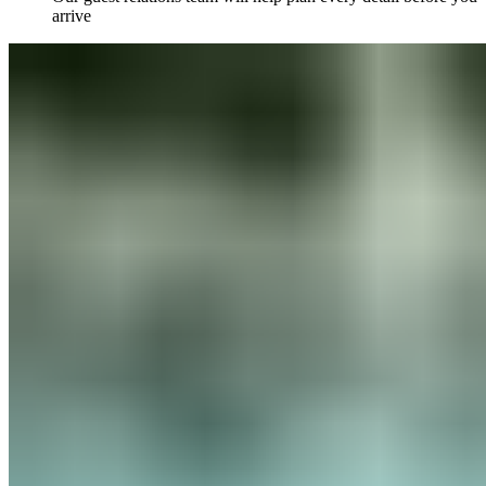
arrive​​​​‌ ‍ ​‍​‍‌‍ ‌ ​‍‌‍‍‌‌‍‌ ‌‍‍‌‌‍ ‍​‍​‍​ ‍‍​‍​‍‌ ​ ‌‍​‌‌‍ ‍‌‍‍‌‌ ‌​‌ ‍‌​‍ ‍‌‍‍‌‌‍ ​‍​‍​‍ ​​‍​‍‌‍‍​‌ ​‍‌‍‌‌‌‍‌‍​‍​‍​ ‍‍​‍​‍‌‍‍​‌ ‌​‌ ‌​‌ ​​‌ ​ ​ ‍‍​‍ ​‍ ‌‍ ​​‍ ‌‌‍​‌‌‍ ‍‌‍‌​​‍ ‌‌ ​‍​‍ ‌‌‍‍​‌‍ ‌ ‌​‌‍‌‌‌‍ ​‌ ​ ​‍ ‌‌ ​ ‌ ‌​‌ ‌‌‌‍‌​‌‍‍‌‌‍ ​‍ ‍‌ ‌‍‌‍‌‌‌ ​‍‌‍​ ‌‍‌‌‌‍ ​​‍ ‍‌‍​‌‌ ​​‌ ​​​‍ ‌‍‍‌‌‍ ‍‌ ‌​‌‍‌‌‌‍ ‍‌ ‌​​‍ ‌‍‌‌‌‍‌​‌‍‍‌‌ ‌​​‍ ‌‍ ‌‌‍ ‌‍‌​‌‍‌‌​ ‌‌ ​​‌ ​‍‌‍‌‌‌ ​ ‌‍‌‌‌‍ ‍‌ ‌​‌‍​‌‌ ‌​‌‍‍‌‌‍ ‌‍ ‍​ ‍ ‌‍‍‌‌‍‌​​ ‌​ ‌​​ ‌​​ ‌ ​ ‍‌​ ‌‌​ ​​​ ​‌​ ‍​​‍ ‌‌‍​‌​ ‌‍‌‍‌​​ ​‌​‍ ‌​ ‌​​ ‍​‌‍​‌​ ​​​‍ ‌​ ‍‌​ ​​‌‍‌​​ ‍​​‍ ‌‌‍​‌​ ‌‌‌‍‌‍​ ‍​‌‍‌‍​ ‍‌​ ​‌​ ‍​‌‍​‌​ ‌‌​ ‍‌‌‍​ ​ ‍ ‌ ‌​‌ ‍‌‌ ​​‌‍‌‌​ ‌‌‍‍​‌‍ ‌ ‌​‌‍‌‌‌‍ ​‌‌​‍‌‍ ‌‍ ‌‍ ‌‌‌​ ‌ ‌‌‌‍‍‌‌ ‌​‌‍‌‌​ ‍ ‌ ​​‌‍​‌‌ ‌​‌‍‍​​ ‌‌ ​​‌‍​‌‌‍‌ ‌‍‌‌‌​​‍‌ ‌‌‌‍‍‌‌‍ ​‌‍‌​‌‍‌‌‌ ​‍​‍‌‌​ ‌‌‌​​‍‌‌ ‌‍‍ ‌‍‌‌‌ ‍‌​‍‌‌​ ​ ‌​‌​​‍‌‌​ ​ ‌​‌​​‍‌‌​ ​‍​ ​‍​ ‍‌​ ​ ​ ‍​​ ​‍‌‍​‌‌‍‌‍‌‍​‌‌‍​‌​ ‌‍‌‍‌‍​ ‌ ‌‍​‍​‍‌‌​ ​‍​ ​‍​‍‌‌​ ‌‌‌​‌​​‍ ‍‌‍​‍‌‍ ‌‍‌​‌ ‍‌​‍‌‌​ ‌‌‌​​‍‌‌ ‌‍‍ ‌‍‌‌‌ ‍‌​‍‌‌​ ​ ‌​‌​​‍‌‌​ ​ ‌​‌​​‍‌‌​ ​‍​ ​‍​ ‍‌​ ​​​ ​‍​ ​‌​ ​‌​ ‍​‌‍‌‍​ ‌​​ ‍​​ ‌‌​ ​​‌‍​ ​‍‌‌​ ​‍​ ​‍​‍‌‌​ ‌‌‌​‌​​‍ ‍‌‍​ ‌‍‍​‌‍‍‌‌‍ ​‌‍‌​‌ ​‍‌‍‌‌‌‍ ‍​‍‌‌​ ‌‌‌​​‍‌‌ ‌‍‍ ‌‍‌‌‌ ‍‌​‍‌‌​ ​ ‌​‌​​‍‌‌​ ​ ‌​‌​​‍‌‌​ ​‍​ ​‍​ ‍‌‌‍​‌‌‍‌‍​ ​‍‌‍​‍​ ‍‌​ ​‍​ ‍​​ ​​‌‍‌​‌‍‌‍​ ‌ ​‍‌‌​ ​‍​ ​‍​‍‌‌​ ‌‌‌​‌​​‍ ‍‌ ‌​‌‍‌‌‌ ‍​‌ ‌​​ ‌‍​‍‌‍​‌‌ ​ ‌‍‌‌‌‌‌‌‌ ​‍‌‍ ​​ ‌‌‍‍​‌ ‌​‌ ‌​‌ ​​‌ ​ ​‍‌‌​ ​ ‌​​‌​‍‌‌​ ​‍‌​‌‍​‍‌‌​ ​‍‌​‌‍‌‍ ​​‍ ‌‌‍​‌‌‍ ‍‌‍‌​​‍ ‌‌ ​‍​‍ ‌‌‍‍​‌‍ ‌ ‌​‌‍‌‌‌‍ ​‌ ​ ​‍ ‌‌ ​ ‌ ‌​‌ ‌‌‌‍‌​‌‍‍‌‌‍ ​‍ ‍‌ ‌‍‌‍‌‌‌ ​‍‌‍​ ‌‍‌‌‌‍ ​​‍ ‍‌‍​‌‌ ​​‌ ​​​‍‌‍‌‍‍‌‌‍‌​​ ‌​ ‌​​ ‌​​ ‌ ​ ‍‌​ ‌‌​ ​​​ ​‌​ ‍​​‍ ‌‌‍​‌​ ‌‍‌‍‌​​ ​‌​‍ ‌​ ‌​​ ‍​‌‍​‌​ ​​​‍ ‌​ ‍‌​ ​​‌‍‌​​ ‍​​‍ ‌‌‍​‌​ ‌‌‌‍‌‍​ ‍​‌‍‌‍​ ‍‌​ ​‌​ ‍​‌‍​‌​ ‌‌​ ‍‌‌‍​ ​‍‌‍‌ ‌​‌ ‍‌‌ ​​‌‍‌‌​ ‌‌‍‍​‌‍ ‌ ‌​‌‍‌‌‌‍ ​‌‌​‍‌‍ ‌‍ ‌‍ ‌‌‌​ ‌ ‌‌‌‍‍‌‌ ‌​‌‍‌‌​‍‌‍‌ ​​‌‍​‌‌ ‌​‌‍‍​​ ‌‌ ​​‌‍​‌‌‍‌ ‌‍‌‌‌​​‍‌ ‌‌‌‍‍‌‌‍ ​‌‍‌​‌‍‌‌‌ ​‍​‍‌‌​ ‌‌‌​​‍‌‌ ‌‍‍ ‌‍‌‌‌ ‍‌​‍‌‌​ ​ ‌​‌​​‍‌‌​ ​ ‌​‌​​‍‌‌​ ​‍​ ​‍​ ‍‌​ ​ ​ ‍​​ ​‍‌‍​‌‌‍‌‍‌‍​‌‌‍​‌​ ‌‍‌‍‌‍​ ‌ ‌‍​‍​‍‌‌​ ​‍​ ​‍​‍‌‌​ ‌‌‌​‌​​‍ ‍‌‍​‍‌‍ ‌‍‌​‌ ‍‌​‍‌‌​ ‌‌‌​​‍‌‌ ‌‍‍ ‌‍‌‌‌ ‍‌​‍‌‌​ ​ ‌​‌​​‍‌‌​ ​ ‌​‌​​‍‌‌​ ​‍​ ​‍​ ‍‌​ ​​​ ​‍​ ​‌​ ​‌​ ‍​‌‍‌‍​ ‌​​ ‍​​ ‌‌​ ​​‌‍​ ​‍‌‌​ ​‍​ ​‍​‍‌‌​ ‌‌‌​‌​​‍ ‍‌‍​ ‌‍‍​‌‍‍‌‌‍ ​‌‍‌​‌ ​‍‌‍‌‌‌‍ ‍​‍‌‌​ ‌‌‌​​‍‌‌ ‌‍‍ ‌‍‌‌‌ ‍‌​‍‌‌​ ​ ‌​‌​​‍‌‌​ ​ ‌​‌​​‍‌‌​ ​‍​ ​‍​ ‍‌‌‍​‌‌‍‌‍​ ​‍‌‍​‍​ ‍‌​ ​‍​ ‍​​ ​​‌‍‌​‌‍‌‍​ ‌ ​‍‌‌​ ​‍​ ​‍​‍‌‌​ ‌‌‌​‌​​‍ ‍‌ ‌​‌‍‌‌‌ ‍​‌ ‌​​‍‌‍‌ ​​‌‍‌‌‌ ​‍‌ ​ ‌ ​​‌‍‌‌‌‍​ ‌ ‌​‌‍‍‌‌ ‌‍‌‍‌‌​ ‌‌ ​​‌ ‌‌‌‍​‍‌‍ ​‌‍‍‌‌ ​ ‌‍‍​‌‍‌‌‌‍‌​​‍​‍‌ ‌