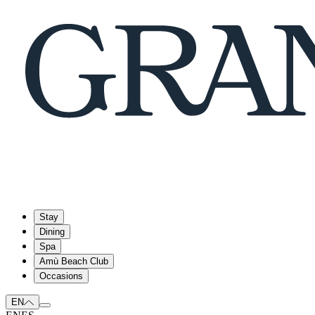
Stay
Dining
Spa
Amù Beach Club
Occasions
EN