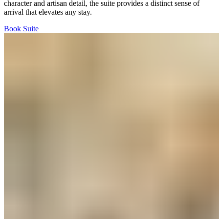
character and artisan detail, the suite provides a distinct sense of
arrival that elevates any stay.​​​​‌ ‍ ​‍​‍‌‍ ‌ ​‍‌‍‍‌‌‍‌ ‌‍‍‌‌‍ ‍​‍​‍​ ‍‍​‍​‍‌ ​ ‌‍​‌‌‍ ‍‌‍‍‌‌ ‌​‌ ‍‌​‍ ‍‌‍‍‌‌‍ ​‍​‍​‍ ​​‍​‍‌‍‍​‌ ​‍‌‍‌‌‌‍‌‍​‍​‍​ ‍‍​‍​‍‌‍‍​‌ ‌​‌ ‌​‌ ​​‌ ​ ​ ‍‍​‍ ​‍ ‌‍ ​​‍ ‌‌‍​‌‌‍ ‍‌‍‌​​‍ ‌‌ ​‍​‍ ‌‌‍‍​‌‍ ‌ ‌​‌‍‌‌‌‍ ​‌ ​ ​‍ ‌‌ ​ ‌ ‌​‌ ‌‌‌‍‌​‌‍‍‌‌‍ ​‍ ‍‌ ‌‍‌‍‌‌‌ ​‍‌‍​ ‌‍‌‌‌‍ ​​‍ ‍‌‍​‌‌ ​​‌ ​​​‍ ‌‍‍‌‌‍ ‍‌ ‌​‌‍‌‌‌‍ ‍‌ ‌​​‍ ‌‍‌‌‌‍‌​‌‍‍‌‌ ‌​​‍ ‌‍ ‌‌‍ ‌‍‌​‌‍‌‌​ ‌‌ ​​‌ ​‍‌‍‌‌‌ ​ ‌‍‌‌‌‍ ‍‌ ‌​‌‍​‌‌ ‌​‌‍‍‌‌‍ ‌‍ ‍​ ‍ ‌‍‍‌‌‍‌​​ ‌​ ‌​​ ‌​​ ‌ ​ ‍‌​ ‌‌​ ​​​ ​‌​ ‍​​‍ ‌‌‍​‌​ ‌‍‌‍‌​​ ​‌​‍ ‌​ ‌​​ ‍​‌‍​‌​ ​​​‍ ‌​ ‍‌​ ​​‌‍‌​​ ‍​​‍ ‌‌‍​‌​ ‌‌‌‍‌‍​ ‍​‌‍‌‍​ ‍‌​ ​‌​ ‍​‌‍​‌​ ‌‌​ ‍‌‌‍​ ​ ‍ ‌ ‌​‌ ‍‌‌ ​​‌‍‌‌​ ‌‌‍‍​‌‍ ‌ ‌​‌‍‌‌‌‍ ​‌‌​‍‌‍ ‌‍ ‌‍ ‌‌‌​ ‌ ‌‌‌‍‍‌‌ ‌​‌‍‌‌​ ‍ ‌ ​​‌‍​‌‌ ‌​‌‍‍​​ ‌‌‍‌​‌‍‌‌‌ ​ ‌‍​ ‌ ​‍‌‍‍‌‌ ​​‌ ‌​‌‍‍‌‌‍ ‌‍ ‍​ ‌‍​‍‌‍​‌‌ ​ ‌‍‌‌‌‌‌‌‌ ​‍‌‍ ​​ ‌‌‍‍​‌ ‌​‌ ‌​‌ ​​‌ ​ ​‍‌‌​ ​ ‌​​‌​‍‌‌​ ​‍‌​‌‍​‍‌‌​ ​‍‌​‌‍‌‍ ​​‍ ‌‌‍​‌‌‍ ‍‌‍‌​​‍ ‌‌ ​‍​‍ ‌‌‍‍​‌‍ ‌ ‌​‌‍‌‌‌‍ ​‌ ​ ​‍ ‌‌ ​ ‌ ‌​‌ ‌‌‌‍‌​‌‍‍‌‌‍ ​‍ ‍‌ ‌‍‌‍‌‌‌ ​‍‌‍​ ‌‍‌‌‌‍ ​​‍ ‍‌‍​‌‌ ​​‌ ​​​‍‌‍‌‍‍‌‌‍‌​​ ‌​ ‌​​ ‌​​ ‌ ​ ‍‌​ ‌‌​ ​​​ ​‌​ ‍​​‍ ‌‌‍​‌​ ‌‍‌‍‌​​ ​‌​‍ ‌​ ‌​​ ‍​‌‍​‌​ ​​​‍ ‌​ ‍‌​ ​​‌‍‌​​ ‍​​‍ ‌‌‍​‌​ ‌‌‌‍‌‍​ ‍​‌‍‌‍​ ‍‌​ ​‌​ ‍​‌‍​‌​ ‌‌​ ‍‌‌‍​ ​‍‌‍‌ ‌​‌ ‍‌‌ ​​‌‍‌‌​ ‌‌‍‍​‌‍ ‌ ‌​‌‍‌‌‌‍ ​‌‌​‍‌‍ ‌‍ ‌‍ ‌‌‌​ ‌ ‌‌‌‍‍‌‌ ‌​‌‍‌‌​‍‌‍‌ ​​‌‍​‌‌ ‌​‌‍‍​​ ‌‌‍‌​‌‍‌‌‌ ​ ‌‍​ ‌ ​‍‌‍‍‌‌ ​​‌ ‌​‌‍‍‌‌‍ ‌‍ ‍​‍‌‍‌ ​​‌‍‌‌‌ ​‍‌ ​ ‌ ​​‌‍‌‌‌‍​ ‌ ‌​‌‍‍‌‌ ‌‍‌‍‌‌​ ‌‌ ​​‌ ‌‌‌‍​‍‌‍ ​‌‍‍‌‌ ​ ‌‍‍​‌‍‌‌‌‍‌​​‍​‍‌ ‌
Book Suite​​​​‌ ‍ ​‍​‍‌‍ ‌ ​‍‌‍‍‌‌‍‌ ‌‍‍‌‌‍ ‍​‍​‍​ ‍‍​‍​‍‌ ​ ‌‍​‌‌‍ ‍‌‍‍‌‌ ‌​‌ ‍‌​‍ ‍‌‍‍‌‌‍ ​‍​‍​‍ ​​‍​‍‌‍‍​‌ ​‍‌‍‌‌‌‍‌‍​‍​‍​ ‍‍​‍​‍‌‍‍​‌ ‌​‌ ‌​‌ ​​‌ ​ ​ ‍‍​‍ ​‍ ‌‍ ​​‍ ‌‌‍​‌‌‍ ‍‌‍‌​​‍ ‌‌ ​‍​‍ ‌‌‍‍​‌‍ ‌ ‌​‌‍‌‌‌‍ ​‌ ​ ​‍ ‌‌ ​ ‌ ‌​‌ ‌‌‌‍‌​‌‍‍‌‌‍ ​‍ ‍‌ ‌‍‌‍‌‌‌ ​‍‌‍​ ‌‍‌‌‌‍ ​​‍ ‍‌‍​‌‌ ​​‌ ​​​‍ ‌‍‍‌‌‍ ‍‌ ‌​‌‍‌‌‌‍ ‍‌ ‌​​‍ ‌‍‌‌‌‍‌​‌‍‍‌‌ ‌​​‍ ‌‍ ‌‌‍ ‌‍‌​‌‍‌‌​ ‌‌ ​​‌ ​‍‌‍‌‌‌ ​ ‌‍‌‌‌‍ ‍‌ ‌​‌‍​‌‌ ‌​‌‍‍‌‌‍ ‌‍ ‍​ ‍ ‌‍‍‌‌‍‌​​ ‌​ ‌​​ ‌​​ ‌ ​ ‍‌​ ‌‌​ ​​​ ​‌​ ‍​​‍ ‌‌‍​‌​ ‌‍‌‍‌​​ ​‌​‍ ‌​ ‌​​ ‍​‌‍​‌​ ​​​‍ ‌​ ‍‌​ ​​‌‍‌​​ ‍​​‍ ‌‌‍​‌​ ‌‌‌‍‌‍​ ‍​‌‍‌‍​ ‍‌​ ​‌​ ‍​‌‍​‌​ ‌‌​ ‍‌‌‍​ ​ ‍ ‌ ‌​‌ ‍‌‌ ​​‌‍‌‌​ ‌‌‍‍​‌‍ ‌ ‌​‌‍‌‌‌‍ ​‌‌​‍‌‍ ‌‍ ‌‍ ‌‌‌​ ‌ ‌‌‌‍‍‌‌ ‌​‌‍‌‌​ ‍ ‌ ​​‌‍​‌‌ ‌​‌‍‍​​ ‌‌‍​ ‌ ‌​‌‍​‌​‍ ‍‌‍ ​‌‍​‌‌‍​‍‌‍‌‌‌‍ ​​ ‌‍​‍‌‍​‌‌ ​ ‌‍‌‌‌‌‌‌‌ ​‍‌‍ ​​ ‌‌‍‍​‌ ‌​‌ ‌​‌ ​​‌ ​ ​‍‌‌​ ​ ‌​​‌​‍‌‌​ ​‍‌​‌‍​‍‌‌​ ​‍‌​‌‍‌‍ ​​‍ ‌‌‍​‌‌‍ ‍‌‍‌​​‍ ‌‌ ​‍​‍ ‌‌‍‍​‌‍ ‌ ‌​‌‍‌‌‌‍ ​‌ ​ ​‍ ‌‌ ​ ‌ ‌​‌ ‌‌‌‍‌​‌‍‍‌‌‍ ​‍ ‍‌ ‌‍‌‍‌‌‌ ​‍‌‍​ ‌‍‌‌‌‍ ​​‍ ‍‌‍​‌‌ ​​‌ ​​​‍‌‍‌‍‍‌‌‍‌​​ ‌​ ‌​​ ‌​​ ‌ ​ ‍‌​ ‌‌​ ​​​ ​‌​ ‍​​‍ ‌‌‍​‌​ ‌‍‌‍‌​​ ​‌​‍ ‌​ ‌​​ ‍​‌‍​‌​ ​​​‍ ‌​ ‍‌​ ​​‌‍‌​​ ‍​​‍ ‌‌‍​‌​ ‌‌‌‍‌‍​ ‍​‌‍‌‍​ ‍‌​ ​‌​ ‍​‌‍​‌​ ‌‌​ ‍‌‌‍​ ​‍‌‍‌ ‌​‌ ‍‌‌ ​​‌‍‌‌​ ‌‌‍‍​‌‍ ‌ ‌​‌‍‌‌‌‍ ​‌‌​‍‌‍ ‌‍ ‌‍ ‌‌‌​ ‌ ‌‌‌‍‍‌‌ ‌​‌‍‌‌​‍‌‍‌ ​​‌‍​‌‌ ‌​‌‍‍​​ ‌‌‍​ ‌ ‌​‌‍​‌​‍ ‍‌‍ ​‌‍​‌‌‍​‍‌‍‌‌‌‍ ​​‍‌‍‌ ​​‌‍‌‌‌ ​‍‌ ​ ‌ ​​‌‍‌‌‌‍​ ‌ ‌​‌‍‍‌‌ ‌‍‌‍‌‌​ ‌‌ ​​‌ ‌‌‌‍​‍‌‍ ​‌‍‍‌‌ ​ ‌‍‍​‌‍‌‌‌‍‌​​‍​‍‌ ‌