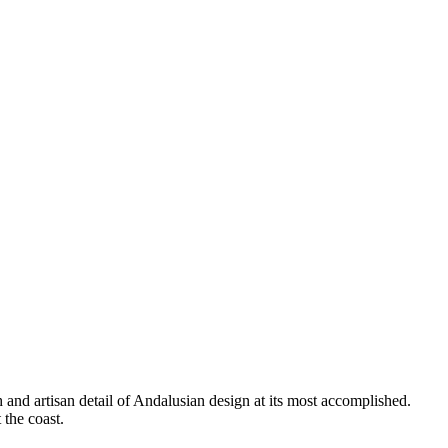
nd artisan detail of Andalusian design at its most accomplished.
 ‌‍ ‍​‍‌‍‌ ​​‌‍‌‌‌ ​‍‌ ​ ‌ ​​‌‍‌‌‌‍​ ‌ ‌​‌‍‍‌‌ ‌‍‌‍‌‌​ ‌‌ ​​‌ ‌‌‌‍​‍‌‍ ​‌‍‍‌‌ ​ ‌‍‍​‌‍‌‌‌‍‌​​‍​‍‌ ‌