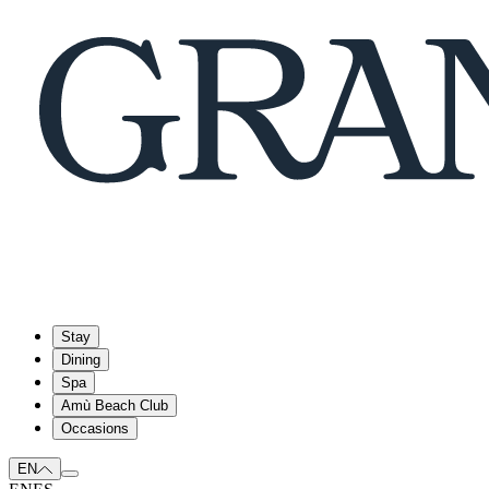
Stay
Dining
Spa
Amù Beach Club
Occasions
EN