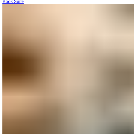
Book Suite​​​​‌ ‍ ​‍​‍‌‍ ‌ ​‍‌‍‍‌‌‍‌ ‌‍‍‌‌‍ ‍​‍​‍​ ‍‍​‍​‍‌ ​ ‌‍​‌‌‍ ‍‌‍‍‌‌ ‌​‌ ‍‌​‍ ‍‌‍‍‌‌‍ ​‍​‍​‍ ​​‍​‍‌‍‍​‌ ​‍‌‍‌‌‌‍‌‍​‍​‍​ ‍‍​‍​‍‌‍‍​‌ ‌​‌ ‌​‌ ​​‌ ​ ​ ‍‍​‍ ​‍ ‌‍ ​​‍ ‌‌‍​‌‌‍ ‍‌‍‌​​‍ ‌‌ ​‍​‍ ‌‌‍‍​‌‍ ‌ ‌​‌‍‌‌‌‍ ​‌ ​ ​‍ ‌‌ ​ ‌ ‌​‌ ‌‌‌‍‌​‌‍‍‌‌‍ ​‍ ‍‌ ‌‍‌‍‌‌‌ ​‍‌‍​ ‌‍‌‌‌‍ ​​‍ ‍‌‍​‌‌ ​​‌ ​​​‍ ‌‍‍‌‌‍ ‍‌ ‌​‌‍‌‌‌‍ ‍‌ ‌​​‍ ‌‍‌‌‌‍‌​‌‍‍‌‌ ‌​​‍ ‌‍ ‌‌‍ ‌‍‌​‌‍‌‌​ ‌‌ ​​‌ ​‍‌‍‌‌‌ ​ ‌‍‌‌‌‍ ‍‌ ‌​‌‍​‌‌ ‌​‌‍‍‌‌‍ ‌‍ ‍​ ‍ ‌‍‍‌‌‍‌​​ ‌‌‍​‌‌‍‌​​ ​‌‌‍​‍​ ‌​​ ‌​​ ‌​​ ‍‌​‍ ‌​ ​‍‌‍‌‍​ ‍‌​ ‌‌​‍ ‌​ ‌​​ ​ ‌‍‌‌​ ‌ ​‍ ‌​ ‍‌​ ​​‌‍​‌​ ‌‌​‍ ‌‌‍‌‍​ ​ ​ ‍‌‌‍‌‌​ ‌ ​ ​​​ ​ ‌‍​‍​ ‌​​ ‌‌​ ‍‌​ ‍​​ ‍ ‌ ‌​‌ ‍‌‌ ​​‌‍‌‌​ ‌‌‍‍​‌‍ ‌ ‌​‌‍‌‌‌‍ ​‌‌​‍‌‍ ‌‍ ‌‍ ‌‌‌​ ‌ ‌‌‌‍‍‌‌ ‌​‌‍‌‌​ ‍ ‌ ​​‌‍​‌‌ ‌​‌‍‍​​ ‌‌‍​ ‌ ‌​‌‍​‌​‍ ‍‌‍ ​‌‍​‌‌‍​‍‌‍‌‌‌‍ ​​ ‌‍​‍‌‍​‌‌ ​ ‌‍‌‌‌‌‌‌‌ ​‍‌‍ ​​ ‌‌‍‍​‌ ‌​‌ ‌​‌ ​​‌ ​ ​‍‌‌​ ​ ‌​​‌​‍‌‌​ ​‍‌​‌‍​‍‌‌​ ​‍‌​‌‍‌‍ ​​‍ ‌‌‍​‌‌‍ ‍‌‍‌​​‍ ‌‌ ​‍​‍ ‌‌‍‍​‌‍ ‌ ‌​‌‍‌‌‌‍ ​‌ ​ ​‍ ‌‌ ​ ‌ ‌​‌ ‌‌‌‍‌​‌‍‍‌‌‍ ​‍ ‍‌ ‌‍‌‍‌‌‌ ​‍‌‍​ ‌‍‌‌‌‍ ​​‍ ‍‌‍​‌‌ ​​‌ ​​​‍‌‍‌‍‍‌‌‍‌​​ ‌‌‍​‌‌‍‌​​ ​‌‌‍​‍​ ‌​​ ‌​​ ‌​​ ‍‌​‍ ‌​ ​‍‌‍‌‍​ ‍‌​ ‌‌​‍ ‌​ ‌​​ ​ ‌‍‌‌​ ‌ ​‍ ‌​ ‍‌​ ​​‌‍​‌​ ‌‌​‍ ‌‌‍‌‍​ ​ ​ ‍‌‌‍‌‌​ ‌ ​ ​​​ ​ ‌‍​‍​ ‌​​ ‌‌​ ‍‌​ ‍​​‍‌‍‌ ‌​‌ ‍‌‌ ​​‌‍‌‌​ ‌‌‍‍​‌‍ ‌ ‌​‌‍‌‌‌‍ ​‌‌​‍‌‍ ‌‍ ‌‍ ‌‌‌​ ‌ ‌‌‌‍‍‌‌ ‌​‌‍‌‌​‍‌‍‌ ​​‌‍​‌‌ ‌​‌‍‍​​ ‌‌‍​ ‌ ‌​‌‍​‌​‍ ‍‌‍ ​‌‍​‌‌‍​‍‌‍‌‌‌‍ ​​‍‌‍‌ ​​‌‍‌‌‌ ​‍‌ ​ ‌ ​​‌‍‌‌‌‍​ ‌ ‌​‌‍‍‌‌ ‌‍‌‍‌‌​ ‌‌ ​​‌ ‌‌‌‍​‍‌‍ ​‌‍‍‌‌ ​ ‌‍‍​‌‍‌‌‌‍‌​​‍​‍‌ ‌