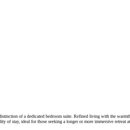
inction of a dedicated bedroom suite. Refined living with the warmth a
‌‌​ ‌ ​ ​​​ ​ ‌‍​‍​ ‌​​ ‌‌​ ‍‌​ ‍​​ ‍ ‌ ‌​‌ ‍‌‌ ​​‌‍‌‌​ ‌‌‍‍​‌‍ ‌ ‌​‌‍‌‌‌‍ ​‌‌​‍‌‍ ‌‍ ‌‍ ‌‌‌​ ‌ ‌‌‌‍‍‌‌ ‌​‌‍‌‌​ ‍ ‌ ​​‌‍​‌‌ ‌​‌‍‍​​ ‌‌‍‌​‌‍‌‌‌ ​ ‌‍​ ‌ ​‍‌‍‍‌‌ ​​‌ ‌​‌‍‍‌‌‍ ‌‍ ‍​ ‌‍​‍‌‍​‌‌ ​ ‌‍‌‌‌‌‌‌‌ ​‍‌‍ ​​ ‌‌‍‍​‌ ‌​‌ ‌​‌ ​​‌ ​ ​‍‌‌​ ​ ‌​​‌​‍‌‌​ ​‍‌​‌‍​‍‌‌​ ​‍‌​‌‍‌‍ ​​‍ ‌‌‍​‌‌‍ ‍‌‍‌​​‍ ‌‌ ​‍​‍ ‌‌‍‍​‌‍ ‌ ‌​‌‍‌‌‌‍ ​‌ ​ ​‍ ‌‌ ​ ‌ ‌​‌ ‌‌‌‍‌​‌‍‍‌‌‍ ​‍ ‍‌ ‌‍‌‍‌‌‌ ​‍‌‍​ ‌‍‌‌‌‍ ​​‍ ‍‌‍​‌‌ ​​‌ ​​​‍‌‍‌‍‍‌‌‍‌​​ ‌‌‍​‌‌‍‌​​ ​‌‌‍​‍​ ‌​​ ‌​​ ‌​​ ‍‌​‍ ‌​ ​‍‌‍‌‍​ ‍‌​ ‌‌​‍ ‌​ ‌​​ ​ ‌‍‌‌​ ‌ ​‍ ‌​ ‍‌​ ​​‌‍​‌​ ‌‌​‍ ‌‌‍‌‍​ ​ ​ ‍‌‌‍‌‌​ ‌ ​ ​​​ ​ ‌‍​‍​ ‌​​ ‌‌​ ‍‌​ ‍​​‍‌‍‌ ‌​‌ ‍‌‌ ​​‌‍‌‌​ ‌‌‍‍​‌‍ ‌ ‌​‌‍‌‌‌‍ ​‌‌​‍‌‍ ‌‍ ‌‍ ‌‌‌​ ‌ ‌‌‌‍‍‌‌ ‌​‌‍‌‌​‍‌‍‌ ​​‌‍​‌‌ ‌​‌‍‍​​ ‌‌‍‌​‌‍‌‌‌ ​ ‌‍​ ‌ ​‍‌‍‍‌‌ ​​‌ ‌​‌‍‍‌‌‍