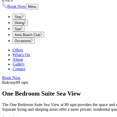
EN
ES
Book Now
Menu
Stay
Dining
Spa
Amù Beach Club
Occasions
Offers
What's On
About
Gallery
Contact
Book Now
Balcony​​​​‌ ‍ ​‍​‍‌‍ ‌ ​‍‌‍‍‌‌‍‌ ‌‍‍‌‌‍ ‍​‍​‍​ ‍‍​‍​‍‌ ​ ‌‍​‌‌‍ ‍‌‍‍‌‌ ‌​‌ ‍‌​‍ ‍‌‍‍‌‌‍ ​‍​‍​‍ ​​‍​‍‌‍‍​‌ ​‍‌‍‌‌‌‍‌‍​‍​‍​ ‍‍​‍​‍‌‍‍​‌ ‌​‌ ‌​‌ ​​‌ ​ ​ ‍‍​‍ ​‍ ‌‍ ​​‍ ‌‌‍​‌‌‍ ‍‌‍‌​​‍ ‌‌ ​‍​‍ ‌‌‍‍​‌‍ ‌ ‌​‌‍‌‌‌‍ ​‌ ​ ​‍ ‌‌ ​ ‌ ‌​‌ ‌‌‌‍‌​‌‍‍‌‌‍ ​‍ ‍‌ ‌‍‌‍‌‌‌ ​‍‌‍​ ‌‍‌‌‌‍ ​​‍ ‍‌‍​‌‌ ​​‌ ​​​‍ ‌‍‍‌‌‍ ‍‌ ‌​‌‍‌‌‌‍ ‍‌ ‌​​‍ ‌‍‌‌‌‍‌​‌‍‍‌‌ ‌​​‍ ‌‍ ‌‌‍ ‌‍‌​‌‍‌‌​ ‌‌ ​​‌ ​‍‌‍‌‌‌ ​ ‌‍‌‌‌‍ ‍‌ ‌​‌‍​‌‌ ‌​‌‍‍‌‌‍ ‌‍ ‍​ ‍ ‌‍‍‌‌‍‌​​ ‌​ ‍​​ ‌‍‌‍‌‍​ ‌‍‌‍​ ‌‍​‍​ ‌​‌‍​‍​‍ ‌​ ‌ ​ ‌‍​ ​​​ ‍‌​‍ ‌​ ‌​​ ‌‌‌‍​ ​ ‍‌​‍ ‌​ ‍​‌‍​‍​ ‌ ​ ‌ ​‍ ‌‌‍​‌​ ​‌​ ‌‌​ ‍‌‌‍​‍‌‍​‌​ ​‌​ ​‌‌‍‌‍​ ‌‍​ ​‌​ ‍‌​ ‍ ‌ ‌​‌ ‍‌‌ ​​‌‍‌‌​ ‌‌‍‍​‌‍ ‌ ‌​‌‍‌‌‌‍ ​‌‌​‍‌‍ ‌‍ ‌‍ ‌‌‌​ ‌ ‌‌‌‍‍‌‌ ‌​‌‍‌‌‌​​‌‌‍ ‌‌‍‌‌‌‍ ‍‌‍‍‌‌ ‌​‌ ‍‌​ ‍ ‌ ​​‌‍​‌‌ ‌​‌‍‍​​ ‌‌ ‌​‌‍‍‌‌ ‌​‌‍ ​‌‍‌‌​ ‌‍​‍‌‍​‌‌ ​ ‌‍‌‌‌‌‌‌‌ ​‍‌‍ ​​ ‌‌‍‍​‌ ‌​‌ ‌​‌ ​​‌ ​ ​‍‌‌​ ​ ‌​​‌​‍‌‌​ ​‍‌​‌‍​‍‌‌​ ​‍‌​‌‍‌‍ ​​‍ ‌‌‍​‌‌‍ ‍‌‍‌​​‍ ‌‌ ​‍​‍ ‌‌‍‍​‌‍ ‌ ‌​‌‍‌‌‌‍ ​‌ ​ ​‍ ‌‌ ​ ‌ ‌​‌ ‌‌‌‍‌​‌‍‍‌‌‍ ​‍ ‍‌ ‌‍‌‍‌‌‌ ​‍‌‍​ ‌‍‌‌‌‍ ​​‍ ‍‌‍​‌‌ ​​‌ ​​​‍‌‍‌‍‍‌‌‍‌​​ ‌​ ‍​​ ‌‍‌‍‌‍​ ‌‍‌‍​ ‌‍​‍​ ‌​‌‍​‍​‍ ‌​ ‌ ​ ‌‍​ ​​​ ‍‌​‍ ‌​ ‌​​ ‌‌‌‍​ ​ ‍‌​‍ ‌​ ‍​‌‍​‍​ ‌ ​ ‌ ​‍ ‌‌‍​‌​ ​‌​ ‌‌​ ‍‌‌‍​‍‌‍​‌​ ​‌​ ​‌‌‍‌‍​ ‌‍​ ​‌​ ‍‌​‍‌‍‌ ‌​‌ ‍‌‌ ​​‌‍‌‌​ ‌‌‍‍​‌‍ ‌ ‌​‌‍‌‌‌‍ ​‌‌​‍‌‍ ‌‍ ‌‍ ‌‌‌​ ‌ ‌‌‌‍‍‌‌ ‌​‌‍‌‌‌​​‌‌‍ ‌‌‍‌‌‌‍ ‍‌‍‍‌‌ ‌​‌ ‍‌​‍‌‍‌ ​​‌‍​‌‌ ‌​‌‍‍​​ ‌‌ ‌​‌‍‍‌‌ ‌​‌‍ ​‌‍‌‌​‍‌‍‌ ​​‌‍‌‌‌ ​‍‌ ​ ‌ ​​‌‍‌‌‌‍​ ‌ ‌​‌‍‍‌‌ ‌‍‌‍‌‌​ ‌‌ ​​‌ ‌‌‌‍​‍‌‍ ​‌‍‍‌‌ ​ ‌‍‍​‌‍‌‌‌‍‌​​‍​‍‌ ‌
89 sqm​​​​‌ ‍ ​‍​‍‌‍ ‌ ​‍‌‍‍‌‌‍‌ ‌‍‍‌‌‍ ‍​‍​‍​ ‍‍​‍​‍‌ ​ ‌‍​‌‌‍ ‍‌‍‍‌‌ ‌​‌ ‍‌​‍ ‍‌‍‍‌‌‍ ​‍​‍​‍ ​​‍​‍‌‍‍​‌ ​‍‌‍‌‌‌‍‌‍​‍​‍​ ‍‍​‍​‍‌‍‍​‌ ‌​‌ ‌​‌ ​​‌ ​ ​ ‍‍​‍ ​‍ ‌‍ ​​‍ ‌‌‍​‌‌‍ ‍‌‍‌​​‍ ‌‌ ​‍​‍ ‌‌‍‍​‌‍ ‌ ‌​‌‍‌‌‌‍ ​‌ ​ ​‍ ‌‌ ​ ‌ ‌​‌ ‌‌‌‍‌​‌‍‍‌‌‍ ​‍ ‍‌ ‌‍‌‍‌‌‌ ​‍‌‍​ ‌‍‌‌‌‍ ​​‍ ‍‌‍​‌‌ ​​‌ ​​​‍ ‌‍‍‌‌‍ ‍‌ ‌​‌‍‌‌‌‍ ‍‌ ‌​​‍ ‌‍‌‌‌‍‌​‌‍‍‌‌ ‌​​‍ ‌‍ ‌‌‍ ‌‍‌​‌‍‌‌​ ‌‌ ​​‌ ​‍‌‍‌‌‌ ​ ‌‍‌‌‌‍ ‍‌ ‌​‌‍​‌‌ ‌​‌‍‍‌‌‍ ‌‍ ‍​ ‍ ‌‍‍‌‌‍‌​​ ‌‌‍​ ​ ‌‌‌‍​ ​ ​‍‌‍‌‌​ ‌‍‌‍​‍​ ‍‌​‍ ‌‌‍‌‍‌‍​‌​ ​‌‌‍‌​​‍ ‌​ ‌​​ ​​​ ​‌​ ‍​​‍ ‌​ ‍‌​ ‍‌​ ‍‌‌‍​ ​‍ ‌​ ‍​​ ‍​​ ​ ​ ‌‌​ ​​​ ‌ ‌‍​ ‌‍‌‍​ ‍‌​ ‌ ‌‍‌‌​ ‍‌​ ‍ ‌ ‌​‌ ‍‌‌ ​​‌‍‌‌​ ‌‌‍‍​‌‍ ‌ ‌​‌‍‌‌‌‍ ​‌‌​‍‌‍ ‌‍ ‌‍ ‌‌‌​ ‌ ‌‌‌‍‍‌‌ ‌​‌‍‌‌‌​​‌‌‍ ‌‌‍‌‌‌‍ ‍‌‍‍‌‌ ‌​‌ ‍‌​ ‍ ‌ ​​‌‍​‌‌ ‌​‌‍‍​​ ‌‌ ‌​‌‍‍‌‌ ‌​‌‍ ​‌‍‌‌​ ‌‍​‍‌‍​‌‌ ​ ‌‍‌‌‌‌‌‌‌ ​‍‌‍ ​​ ‌‌‍‍​‌ ‌​‌ ‌​‌ ​​‌ ​ ​‍‌‌​ ​ ‌​​‌​‍‌‌​ ​‍‌​‌‍​‍‌‌​ ​‍‌​‌‍‌‍ ​​‍ ‌‌‍​‌‌‍ ‍‌‍‌​​‍ ‌‌ ​‍​‍ ‌‌‍‍​‌‍ ‌ ‌​‌‍‌‌‌‍ ​‌ ​ ​‍ ‌‌ ​ ‌ ‌​‌ ‌‌‌‍‌​‌‍‍‌‌‍ ​‍ ‍‌ ‌‍‌‍‌‌‌ ​‍‌‍​ ‌‍‌‌‌‍ ​​‍ ‍‌‍​‌‌ ​​‌ ​​​‍‌‍‌‍‍‌‌‍‌​​ ‌‌‍​ ​ ‌‌‌‍​ ​ ​‍‌‍‌‌​ ‌‍‌‍​‍​ ‍‌​‍ ‌‌‍‌‍‌‍​‌​ ​‌‌‍‌​​‍ ‌​ ‌​​ ​​​ ​‌​ ‍​​‍ ‌​ ‍‌​ ‍‌​ ‍‌‌‍​ ​‍ ‌​ ‍​​ ‍​​ ​ ​ ‌‌​ ​​​ ‌ ‌‍​ ‌‍‌‍​ ‍‌​ ‌ ‌‍‌‌​ ‍‌​‍‌‍‌ ‌​‌ ‍‌‌ ​​‌‍‌‌​ ‌‌‍‍​‌‍ ‌ ‌​‌‍‌‌‌‍ ​‌‌​‍‌‍ ‌‍ ‌‍ ‌‌‌​ ‌ ‌‌‌‍‍‌‌ ‌​‌‍‌‌‌​​‌‌‍ ‌‌‍‌‌‌‍ ‍‌‍‍‌‌ ‌​‌ ‍‌​‍‌‍‌ ​​‌‍​‌‌ ‌​‌‍‍​​ ‌‌ ‌​‌‍‍‌‌ ‌​‌‍ ​‌‍‌‌​‍‌‍‌ ​​‌‍‌‌‌ ​‍‌ ​ ‌ ​​‌‍‌‌‌‍​ ‌ ‌​‌‍‍‌‌ ‌‍‌‍‌‌​ ‌‌ ​​‌ ‌‌‌‍​‍‌‍ ​‌‍‍‌‌ ​ ‌‍‍​‌‍‌‌‌‍‌​​‍​‍‌ ‌
One Bedroom Suite Sea View​​​​‌ ‍ ​‍​‍‌‍ ‌ ​‍‌‍‍‌‌‍‌ ‌‍‍‌‌‍ ‍​‍​‍​ ‍‍​‍​‍‌ ​ ‌‍​‌‌‍ ‍‌‍‍‌‌ ‌​‌ ‍‌​‍ ‍‌‍‍‌‌‍ ​‍​‍​‍ ​​‍​‍‌‍‍​‌ ​‍‌‍‌‌‌‍‌‍​‍​‍​ ‍‍​‍​‍‌‍‍​‌ ‌​‌ ‌​‌ ​​‌ ​ ​ ‍‍​‍ ​‍ ‌‍ ​​‍ ‌‌‍​‌‌‍ ‍‌‍‌​​‍ ‌‌ ​‍​‍ ‌‌‍‍​‌‍ ‌ ‌​‌‍‌‌‌‍ ​‌ ​ ​‍ ‌‌ ​ ‌ ‌​‌ ‌‌‌‍‌​‌‍‍‌‌‍ ​‍ ‍‌ ‌‍‌‍‌‌‌ ​‍‌‍​ ‌‍‌‌‌‍ ​​‍ ‍‌‍​‌‌ ​​‌ ​​​‍ ‌‍‍‌‌‍ ‍‌ ‌​‌‍‌‌‌‍ ‍‌ ‌​​‍ ‌‍‌‌‌‍‌​‌‍‍‌‌ ‌​​‍ ‌‍ ‌‌‍ ‌‍‌​‌‍‌‌​ ‌‌ ​​‌ ​‍‌‍‌‌‌ ​ ‌‍‌‌‌‍ ‍‌ ‌​‌‍​‌‌ ‌​‌‍‍‌‌‍ ‌‍ ‍​ ‍ ‌‍‍‌‌‍‌​​ ‌‌‍​‌‌‍‌​​ ​‌‌‍​‍​ ‌​​ ‌​​ ‌​​ ‍‌​‍ ‌​ ​‍‌‍‌‍​ ‍‌​ ‌‌​‍ ‌​ ‌​​ ​ ‌‍‌‌​ ‌ ​‍ ‌​ ‍‌​ ​​‌‍​‌​ ‌‌​‍ ‌‌‍‌‍​ ​ ​ ‍‌‌‍‌‌​ ‌ ​ ​​​ ​ ‌‍​‍​ ‌​​ ‌‌​ ‍‌​ ‍​​ ‍ ‌ ‌​‌ ‍‌‌ ​​‌‍‌‌​ ‌‌‍‍​‌‍ ‌ ‌​‌‍‌‌‌‍ ​‌‌​‍‌‍ ‌‍ ‌‍ ‌‌‌​ ‌ ‌‌‌‍‍‌‌ ‌​‌‍‌‌​ ‍ ‌ ​​‌‍​‌‌ ‌​‌‍‍​​ ‌‌ ‌​‌‍‍‌‌ ‌​‌‍ ​‌‍‌‌​ ‌‍​‍‌‍​‌‌ ​ ‌‍‌‌‌‌‌‌‌ ​‍‌‍ ​​ ‌‌‍‍​‌ ‌​‌ ‌​‌ ​​‌ ​ ​‍‌‌​ ​ ‌​​‌​‍‌‌​ ​‍‌​‌‍​‍‌‌​ ​‍‌​‌‍‌‍ ​​‍ ‌‌‍​‌‌‍ ‍‌‍‌​​‍ ‌‌ ​‍​‍ ‌‌‍‍​‌‍ ‌ ‌​‌‍‌‌‌‍ ​‌ ​ ​‍ ‌‌ ​ ‌ ‌​‌ ‌‌‌‍‌​‌‍‍‌‌‍ ​‍ ‍‌ ‌‍‌‍‌‌‌ ​‍‌‍​ ‌‍‌‌‌‍ ​​‍ ‍‌‍​‌‌ ​​‌ ​​​‍‌‍‌‍‍‌‌‍‌​​ ‌‌‍​‌‌‍‌​​ ​‌‌‍​‍​ ‌​​ ‌​​ ‌​​ ‍‌​‍ ‌​ ​‍‌‍‌‍​ ‍‌​ ‌‌​‍ ‌​ ‌​​ ​ ‌‍‌‌​ ‌ ​‍ ‌​ ‍‌​ ​​‌‍​‌​ ‌‌​‍ ‌‌‍‌‍​ ​ ​ ‍‌‌‍‌‌​ ‌ ​ ​​​ ​ ‌‍​‍​ ‌​​ ‌‌​ ‍‌​ ‍​​‍‌‍‌ ‌​‌ ‍‌‌ ​​‌‍‌‌​ ‌‌‍‍​‌‍ ‌ ‌​‌‍‌‌‌‍ ​‌‌​‍‌‍ ‌‍ ‌‍ ‌‌‌​ ‌ ‌‌‌‍‍‌‌ ‌​‌‍‌‌​‍‌‍‌ ​​‌‍​‌‌ ‌​‌‍‍​​ ‌‌ ‌​‌‍‍‌‌ ‌​‌‍ ​‌‍‌‌​‍‌‍‌ ​​‌‍‌‌‌ ​‍‌ ​ ‌ ​​‌‍‌‌‌‍​ ‌ ‌​‌‍‍‌‌ ‌‍‌‍‌‌​ ‌‌ ​​‌ ‌‌‌‍​‍‌‍ ​‌‍‍‌‌ ​ ‌‍‍​‌‍‌‌‌‍‌​​‍​‍‌ ‌
The One Bedroom Suite Sea View at 89 sqm provides the space and dist
Separate living and sleeping areas offer a more private, residential quality of stay, ideal for those seeking a longer or more immersive retreat at the coast.​​​​‌ ‍ ​‍​‍‌‍ ‌ ​‍‌‍‍‌‌‍‌ ‌‍‍‌‌‍ ‍​‍​‍​ ‍‍​‍​‍‌ ​ ‌‍​‌‌‍ ‍‌‍‍‌‌ ‌​‌ ‍‌​‍ ‍‌‍‍‌‌‍ ​‍​‍​‍ ​​‍​‍‌‍‍​‌ ​‍‌‍‌‌‌‍‌‍​‍​‍​ ‍‍​‍​‍‌‍‍​‌ ‌​‌ ‌​‌ ​​‌ ​ ​ ‍‍​‍ ​‍ ‌‍ ​​‍ ‌‌‍​‌‌‍ ‍‌‍‌​​‍ ‌‌ ​‍​‍ ‌‌‍‍​‌‍ ‌ ‌​‌‍‌‌‌‍ ​‌ ​ ​‍ ‌‌ ​ ‌ ‌​‌ ‌‌‌‍‌​‌‍‍‌‌‍ ​‍ ‍‌ ‌‍‌‍‌‌‌ ​‍‌‍​ ‌‍‌‌‌‍ ​​‍ ‍‌‍​‌‌ ​​‌ ​​​‍ ‌‍‍‌‌‍ ‍‌ ‌​‌‍‌‌‌‍ ‍‌ ‌​​‍ ‌‍‌‌‌‍‌​‌‍‍‌‌ ‌​​‍ ‌‍ ‌‌‍ ‌‍‌​‌‍‌‌​ ‌‌ ​​‌ ​‍‌‍‌‌‌ ​ ‌‍‌‌‌‍ ‍‌ ‌​‌‍​‌‌ ‌​‌‍‍‌‌‍ ‌‍ ‍​ ‍ ‌‍‍‌‌‍‌​​ ‌‌‍​‌‌‍‌​​ ​‌‌‍​‍​ ‌​​ ‌​​ ‌​​ ‍‌​‍ ‌​ ​‍‌‍‌‍​ ‍‌​ ‌‌​‍ ‌​ ‌​​ ​ ‌‍‌‌​ ‌ ​‍ ‌​ ‍‌​ ​​‌‍​‌​ ‌‌​‍ ‌‌‍‌‍​ ​ ​ ‍‌‌‍