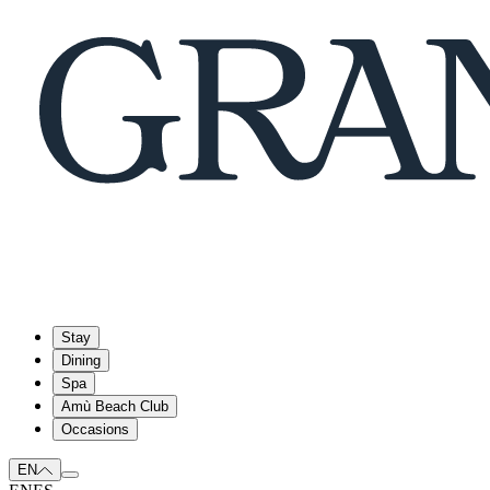
Stay
Dining
Spa
Amù Beach Club
Occasions
EN