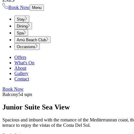
EN
ES
Book Now
Menu
Stay
Dining
Spa
Amù Beach Club
Occasions
Offers
What's On
About
Gallery
Contact
Book Now
Balcony​​​​‌ ‍ ​‍​‍‌‍ ‌ ​‍‌‍‍‌‌‍‌ ‌‍‍‌‌‍ ‍​‍​‍​ ‍‍​‍​‍‌ ​ ‌‍​‌‌‍ ‍‌‍‍‌‌ ‌​‌ ‍‌​‍ ‍‌‍‍‌‌‍ ​‍​‍​‍ ​​‍​‍‌‍‍​‌ ​‍‌‍‌‌‌‍‌‍​‍​‍​ ‍‍​‍​‍‌‍‍​‌ ‌​‌ ‌​‌ ​​‌ ​ ​ ‍‍​‍ ​‍ ‌‍ ​​‍ ‌‌‍​‌‌‍ ‍‌‍‌​​‍ ‌‌ ​‍​‍ ‌‌‍‍​‌‍ ‌ ‌​‌‍‌‌‌‍ ​‌ ​ ​‍ ‌‌ ​ ‌ ‌​‌ ‌‌‌‍‌​‌‍‍‌‌‍ ​‍ ‍‌ ‌‍‌‍‌‌‌ ​‍‌‍​ ‌‍‌‌‌‍ ​​‍ ‍‌‍​‌‌ ​​‌ ​​​‍ ‌‍‍‌‌‍ ‍‌ ‌​‌‍‌‌‌‍ ‍‌ ‌​​‍ ‌‍‌‌‌‍‌​‌‍‍‌‌ ‌​​‍ ‌‍ ‌‌‍ ‌‍‌​‌‍‌‌​ ‌‌ ​​‌ ​‍‌‍‌‌‌ ​ ‌‍‌‌‌‍ ‍‌ ‌​‌‍​‌‌ ‌​‌‍‍‌‌‍ ‌‍ ‍​ ‍ ‌‍‍‌‌‍‌​​ ‌​ ‍​​ ‌‍‌‍‌‍​ ‌‍‌‍​ ‌‍​‍​ ‌​‌‍​‍​‍ ‌​ ‌ ​ ‌‍​ ​​​ ‍‌​‍ ‌​ ‌​​ ‌‌‌‍​ ​ ‍‌​‍ ‌​ ‍​‌‍​‍​ ‌ ​ ‌ ​‍ ‌‌‍​‌​ ​‌​ ‌‌​ ‍‌‌‍​‍‌‍​‌​ ​‌​ ​‌‌‍‌‍​ ‌‍​ ​‌​ ‍‌​ ‍ ‌ ‌​‌ ‍‌‌ ​​‌‍‌‌​ ‌‌‍‍​‌‍ ‌ ‌​‌‍‌‌‌‍ ​‌‌​‍‌‍ ‌‍ ‌‍ ‌‌‌​ ‌ ‌‌‌‍‍‌‌ ‌​‌‍‌‌‌​​‌‌‍ ‌‌‍‌‌‌‍ ‍‌‍‍‌‌ ‌​‌ ‍‌​ ‍ ‌ ​​‌‍​‌‌ ‌​‌‍‍​​ ‌‌ ‌​‌‍‍‌‌ ‌​‌‍ ​‌‍‌‌​ ‌‍​‍‌‍​‌‌ ​ ‌‍‌‌‌‌‌‌‌ ​‍‌‍ ​​ ‌‌‍‍​‌ ‌​‌ ‌​‌ ​​‌ ​ ​‍‌‌​ ​ ‌​​‌​‍‌‌​ ​‍‌​‌‍​‍‌‌​ ​‍‌​‌‍‌‍ ​​‍ ‌‌‍​‌‌‍ ‍‌‍‌​​‍ ‌‌ ​‍​‍ ‌‌‍‍​‌‍ ‌ ‌​‌‍‌‌‌‍ ​‌ ​ ​‍ ‌‌ ​ ‌ ‌​‌ ‌‌‌‍‌​‌‍‍‌‌‍ ​‍ ‍‌ ‌‍‌‍‌‌‌ ​‍‌‍​ ‌‍‌‌‌‍ ​​‍ ‍‌‍​‌‌ ​​‌ ​​​‍‌‍‌‍‍‌‌‍‌​​ ‌​ ‍​​ ‌‍‌‍‌‍​ ‌‍‌‍​ ‌‍​‍​ ‌​‌‍​‍​‍ ‌​ ‌ ​ ‌‍​ ​​​ ‍‌​‍ ‌​ ‌​​ ‌‌‌‍​ ​ ‍‌​‍ ‌​ ‍​‌‍​‍​ ‌ ​ ‌ ​‍ ‌‌‍​‌​ ​‌​ ‌‌​ ‍‌‌‍​‍‌‍​‌​ ​‌​ ​‌‌‍‌‍​ ‌‍​ ​‌​ ‍‌​‍‌‍‌ ‌​‌ ‍‌‌ ​​‌‍‌‌​ ‌‌‍‍​‌‍ ‌ ‌​‌‍‌‌‌‍ ​‌‌​‍‌‍ ‌‍ ‌‍ ‌‌‌​ ‌ ‌‌‌‍‍‌‌ ‌​‌‍‌‌‌​​‌‌‍ ‌‌‍‌‌‌‍ ‍‌‍‍‌‌ ‌​‌ ‍‌​‍‌‍‌ ​​‌‍​‌‌ ‌​‌‍‍​​ ‌‌ ‌​‌‍‍‌‌ ‌​‌‍ ​‌‍‌‌​‍‌‍‌ ​​‌‍‌‌‌ ​‍‌ ​ ‌ ​​‌‍‌‌‌‍​ ‌ ‌​‌‍‍‌‌ ‌‍‌‍‌‌​ ‌‌ ​​‌ ‌‌‌‍​‍‌‍ ​‌‍‍‌‌ ​ ‌‍‍​‌‍‌‌‌‍‌​​‍​‍‌ ‌
54 sqm​​​​‌ ‍ ​‍​‍‌‍ ‌ ​‍‌‍‍‌‌‍‌ ‌‍‍‌‌‍ ‍​‍​‍​ ‍‍​‍​‍‌ ​ ‌‍​‌‌‍ ‍‌‍‍‌‌ ‌​‌ ‍‌​‍ ‍‌‍‍‌‌‍ ​‍​‍​‍ ​​‍​‍‌‍‍​‌ ​‍‌‍‌‌‌‍‌‍​‍​‍​ ‍‍​‍​‍‌‍‍​‌ ‌​‌ ‌​‌ ​​‌ ​ ​ ‍‍​‍ ​‍ ‌‍ ​​‍ ‌‌‍​‌‌‍ ‍‌‍‌​​‍ ‌‌ ​‍​‍ ‌‌‍‍​‌‍ ‌ ‌​‌‍‌‌‌‍ ​‌ ​ ​‍ ‌‌ ​ ‌ ‌​‌ ‌‌‌‍‌​‌‍‍‌‌‍ ​‍ ‍‌ ‌‍‌‍‌‌‌ ​‍‌‍​ ‌‍‌‌‌‍ ​​‍ ‍‌‍​‌‌ ​​‌ ​​​‍ ‌‍‍‌‌‍ ‍‌ ‌​‌‍‌‌‌‍ ‍‌ ‌​​‍ ‌‍‌‌‌‍‌​‌‍‍‌‌ ‌​​‍ ‌‍ ‌‌‍ ‌‍‌​‌‍‌‌​ ‌‌ ​​‌ ​‍‌‍‌‌‌ ​ ‌‍‌‌‌‍ ‍‌ ‌​‌‍​‌‌ ‌​‌‍‍‌‌‍ ‌‍ ‍​ ‍ ‌‍‍‌‌‍‌​​ ‌‌‍‌‌​ ​​​ ‌ ​ ‌‌‌‍‌​‌‍​‍​ ‌‍​ ‌ ​‍ ‌​ ​‌‌‍‌‌​ ​‍‌‍​ ​‍ ‌​ ‌​​ ​​​ ‍​​ ‌‍​‍ ‌​ ‍‌‌‍​ ​ ​‌​ ‌​​‍ ‌‌‍​‌‌‍‌‌​ ‍‌​ ‍​​ ​​​ ‌‍‌‍‌‌​ ‌‍​ ‌ ​ ‌​‌‍​ ​ ​​​ ‍ ‌ ‌​‌ ‍‌‌ ​​‌‍‌‌​ ‌‌‍‍​‌‍ ‌ ‌​‌‍‌‌‌‍ ​‌‌​‍‌‍ ‌‍ ‌‍ ‌‌‌​ ‌ ‌‌‌‍‍‌‌ ‌​‌‍‌‌‌​​‌‌‍ ‌‌‍‌‌‌‍ ‍‌‍‍‌‌ ‌​‌ ‍‌​ ‍ ‌ ​​‌‍​‌‌ ‌​‌‍‍​​ ‌‌ ‌​‌‍‍‌‌ ‌​‌‍ ​‌‍‌‌​ ‌‍​‍‌‍​‌‌ ​ ‌‍‌‌‌‌‌‌‌ ​‍‌‍ ​​ ‌‌‍‍​‌ ‌​‌ ‌​‌ ​​‌ ​ ​‍‌‌​ ​ ‌​​‌​‍‌‌​ ​‍‌​‌‍​‍‌‌​ ​‍‌​‌‍‌‍ ​​‍ ‌‌‍​‌‌‍ ‍‌‍‌​​‍ ‌‌ ​‍​‍ ‌‌‍‍​‌‍ ‌ ‌​‌‍‌‌‌‍ ​‌ ​ ​‍ ‌‌ ​ ‌ ‌​‌ ‌‌‌‍‌​‌‍‍‌‌‍ ​‍ ‍‌ ‌‍‌‍‌‌‌ ​‍‌‍​ ‌‍‌‌‌‍ ​​‍ ‍‌‍​‌‌ ​​‌ ​​​‍‌‍‌‍‍‌‌‍‌​​ ‌‌‍‌‌​ ​​​ ‌ ​ ‌‌‌‍‌​‌‍​‍​ ‌‍​ ‌ ​‍ ‌​ ​‌‌‍‌‌​ ​‍‌‍​ ​‍ ‌​ ‌​​ ​​​ ‍​​ ‌‍​‍ ‌​ ‍‌‌‍​ ​ ​‌​ ‌​​‍ ‌‌‍​‌‌‍‌‌​ ‍‌​ ‍​​ ​​​ ‌‍‌‍‌‌​ ‌‍​ ‌ ​ ‌​‌‍​ ​ ​​​‍‌‍‌ ‌​‌ ‍‌‌ ​​‌‍‌‌​ ‌‌‍‍​‌‍ ‌ ‌​‌‍‌‌‌‍ ​‌‌​‍‌‍ ‌‍ ‌‍ ‌‌‌​ ‌ ‌‌‌‍‍‌‌ ‌​‌‍‌‌‌​​‌‌‍ ‌‌‍‌‌‌‍ ‍‌‍‍‌‌ ‌​‌ ‍‌​‍‌‍‌ ​​‌‍​‌‌ ‌​‌‍‍​​ ‌‌ ‌​‌‍‍‌‌ ‌​‌‍ ​‌‍‌‌​‍‌‍‌ ​​‌‍‌‌‌ ​‍‌ ​ ‌ ​​‌‍‌‌‌‍​ ‌ ‌​‌‍‍‌‌ ‌‍‌‍‌‌​ ‌‌ ​​‌ ‌‌‌‍​‍‌‍ ​‌‍‍‌‌ ​ ‌‍‍​‌‍‌‌‌‍‌​​‍​‍‌ ‌
Junior Suite Sea View​​​​‌ ‍ ​‍​‍‌‍ ‌ ​‍‌‍‍‌‌‍‌ ‌‍‍‌‌‍ ‍​‍​‍​ ‍‍​‍​‍‌ ​ ‌‍​‌‌‍ ‍‌‍‍‌‌ ‌​‌ ‍‌​‍ ‍‌‍‍‌‌‍ ​‍​‍​‍ ​​‍​‍‌‍‍​‌ ​‍‌‍‌‌‌‍‌‍​‍​‍​ ‍‍​‍​‍‌‍‍​‌ ‌​‌ ‌​‌ ​​‌ ​ ​ ‍‍​‍ ​‍ ‌‍ ​​‍ ‌‌‍​‌‌‍ ‍‌‍‌​​‍ ‌‌ ​‍​‍ ‌‌‍‍​‌‍ ‌ ‌​‌‍‌‌‌‍ ​‌ ​ ​‍ ‌‌ ​ ‌ ‌​‌ ‌‌‌‍‌​‌‍‍‌‌‍ ​‍ ‍‌ ‌‍‌‍‌‌‌ ​‍‌‍​ ‌‍‌‌‌‍ ​​‍ ‍‌‍​‌‌ ​​‌ ​​​‍ ‌‍‍‌‌‍ ‍‌ ‌​‌‍‌‌‌‍ ‍‌ ‌​​‍ ‌‍‌‌‌‍‌​‌‍‍‌‌ ‌​​‍ ‌‍ ‌‌‍ ‌‍‌​‌‍‌‌​ ‌‌ ​​‌ ​‍‌‍‌‌‌ ​ ‌‍‌‌‌‍ ‍‌ ‌​‌‍​‌‌ ‌​‌‍‍‌‌‍ ‌‍ ‍​ ‍ ‌‍‍‌‌‍‌​​ ‌‌‍​ ‌‍‌​​ ‌‌​ ​ ​ ‍​‌‍​‍‌‍‌‍‌‍‌​​‍ ‌​ ‍​​ ​‍‌‍‌‍‌‍​‍​‍ ‌​ ‌​‌‍​ ‌‍‌‍​ ‍‌​‍ ‌​ ‍‌​ ​‍‌‍‌‍​ ​‌​‍ ‌​ ​‌‌‍​‍‌‍​‌​ ​‌​ ‌‌‌‍‌‍‌‍​‌​ ‍​‌‍‌‌​ ‌ ​ ​​​ ‌‍​ ‍ ‌ ‌​‌ ‍‌‌ ​​‌‍‌‌​ ‌‌‍‍​‌‍ ‌ ‌​‌‍‌‌‌‍ ​‌‌​‍‌‍ ‌‍ ‌‍ ‌‌‌​ ‌ ‌‌‌‍‍‌‌ ‌​‌‍‌‌​ ‍ ‌ ​​‌‍​‌‌ ‌​‌‍‍​​ ‌‌ ‌​‌‍‍‌‌ ‌​‌‍ ​‌‍‌‌​ ‌‍​‍‌‍​‌‌ ​ ‌‍‌‌‌‌‌‌‌ ​‍‌‍ ​​ ‌‌‍‍​‌ ‌​‌ ‌​‌ ​​‌ ​ ​‍‌‌​ ​ ‌​​‌​‍‌‌​ ​‍‌​‌‍​‍‌‌​ ​‍‌​‌‍‌‍ ​​‍ ‌‌‍​‌‌‍ ‍‌‍‌​​‍ ‌‌ ​‍​‍ ‌‌‍‍​‌‍ ‌ ‌​‌‍‌‌‌‍ ​‌ ​ ​‍ ‌‌ ​ ‌ ‌​‌ ‌‌‌‍‌​‌‍‍‌‌‍ ​‍ ‍‌ ‌‍‌‍‌‌‌ ​‍‌‍​ ‌‍‌‌‌‍ ​​‍ ‍‌‍​‌‌ ​​‌ ​​​‍‌‍‌‍‍‌‌‍‌​​ ‌‌‍​ ‌‍‌​​ ‌‌​ ​ ​ ‍​‌‍​‍‌‍‌‍‌‍‌​​‍ ‌​ ‍​​ ​‍‌‍‌‍‌‍​‍​‍ ‌​ ‌​‌‍​ ‌‍‌‍​ ‍‌​‍ ‌​ ‍‌​ ​‍‌‍‌‍​ ​‌​‍ ‌​ ​‌‌‍​‍‌‍​‌​ ​‌​ ‌‌‌‍‌‍‌‍​‌​ ‍​‌‍‌‌​ ‌ ​ ​​​ ‌‍​‍‌‍‌ ‌​‌ ‍‌‌ ​​‌‍‌‌​ ‌‌‍‍​‌‍ ‌ ‌​‌‍‌‌‌‍ ​‌‌​‍‌‍ ‌‍ ‌‍ ‌‌‌​ ‌ ‌‌‌‍‍‌‌ ‌​‌‍‌‌​‍‌‍‌ ​​‌‍​‌‌ ‌​‌‍‍​​ ‌‌ ‌​‌‍‍‌‌ ‌​‌‍ ​‌‍‌‌​‍‌‍‌ ​​‌‍‌‌‌ ​‍‌ ​ ‌ ​​‌‍‌‌‌‍​ ‌ ‌​‌‍‍‌‌ ‌‍‌‍‌‌​ ‌‌ ​​‌ ‌‌‌‍​‍‌‍ ​‌‍‍‌‌ ​ ‌‍‍​‌‍‌‌‌‍‌​​‍​‍‌ ‌
Spacious and imbued with the romance of the Mediterranean coast, the
terrace to enjoy the vistas of the Costa Del Sol.​​​​‌ ‍ ​‍​‍‌‍ ‌ ​‍‌‍‍‌‌‍‌ ‌‍‍‌‌‍ ‍​‍​‍​ ‍‍​‍​‍‌ ​ ‌‍​‌‌‍ ‍‌‍‍‌‌ ‌​‌ ‍‌​‍ ‍‌‍‍‌‌‍ ​‍​‍​‍ ​​‍​‍‌‍‍​‌ ​‍‌‍‌‌‌‍‌‍​‍​‍​ ‍‍​‍​‍‌‍‍​‌ ‌​‌ ‌​‌ ​​‌ ​ ​ ‍‍​‍ ​‍ ‌‍ ​​‍ ‌‌‍​‌‌‍ ‍‌‍‌​​‍ ‌‌ ​‍​‍ ‌‌‍‍​‌‍ ‌ ‌​‌‍‌‌‌‍ ​‌ ​ ​‍ ‌‌ ​ ‌ ‌​‌ ‌‌‌‍‌​‌‍‍‌‌‍ ​‍ ‍‌ ‌‍‌‍‌‌‌ ​‍‌‍​ ‌‍‌‌‌‍ ​​‍ ‍‌‍​‌‌ ​​‌ ​​​‍ ‌‍‍‌‌‍ ‍‌ ‌​‌‍‌‌‌‍ ‍‌ ‌​​‍ ‌‍‌‌‌‍‌​‌‍‍‌‌ ‌​​‍ ‌‍ ‌‌‍ ‌‍‌​‌‍‌‌​ ‌‌ ​​‌ ​‍‌‍‌‌‌ ​ ‌‍‌‌‌‍ ‍‌ ‌​‌‍​‌‌ ‌​‌‍‍‌‌‍ ‌‍ ‍​ ‍ ‌‍‍‌‌‍‌​​ ‌‌‍​ ‌‍‌​​ ‌‌​ ​ ​ ‍​‌‍​‍‌‍‌‍‌‍‌​​‍ ‌​ ‍​​ ​‍‌‍‌‍‌‍​‍​‍ ‌​ ‌​‌‍​ ‌‍‌‍​ ‍‌​‍ ‌​ ‍‌​ ​‍‌‍‌‍​ ​‌​‍ ‌​ ​‌‌‍​‍‌‍​‌​ ​‌​ ‌‌‌‍‌‍‌‍​‌​ ‍​‌‍‌‌​ ‌ ​ ​​​ ‌‍​ ‍ ‌ ‌​‌ ‍‌‌ ​​‌‍‌‌​ ‌‌‍‍​‌‍ ‌ ‌​‌‍‌‌‌‍ ​‌‌​‍‌‍ ‌‍ ‌‍ ‌‌‌​ ‌ ‌‌‌‍‍‌‌ ‌​‌‍‌‌​ ‍ ‌ ​​‌‍​‌‌ ‌​‌‍‍​​ ‌‌‍‌​‌‍‌‌‌ ​ ‌‍​ ‌ ​‍‌‍‍‌‌ ​​‌ ‌​‌‍‍‌‌‍ ‌‍ ‍​ ‌‍​‍‌‍​‌‌ ​ ‌‍‌‌‌‌‌‌‌ ​‍‌‍ ​​ ‌‌‍‍​‌ ‌​‌ ‌​‌ ​​‌ ​ ​‍‌‌​ ​ ‌​​‌​‍‌‌​ ​‍‌​‌‍​‍‌‌​ ​‍‌​‌‍‌‍ ​​‍ ‌‌‍​‌‌‍ ‍‌‍‌​​‍ ‌‌ ​‍​‍ ‌‌‍‍​‌‍ ‌ ‌​‌‍‌‌‌‍ ​‌ ​ ​‍ ‌‌ ​ ‌ ‌​‌ ‌‌‌‍‌​‌‍‍‌‌‍ ​‍ ‍‌ ‌‍‌‍‌‌‌ ​‍‌‍​ ‌‍‌‌‌‍ ​​‍ ‍‌‍​‌‌ ​​‌ ​​​‍‌‍‌‍‍‌‌‍‌​​ ‌‌‍​ ‌‍‌​​ ‌‌​ ​ ​ ‍​‌‍​‍‌‍‌‍‌‍‌​​‍ ‌​ ‍​​ ​‍‌‍‌‍‌‍​‍​‍ ‌​ ‌​‌‍​ ‌‍‌‍​ ‍‌​‍ ‌​ ‍‌​ ​‍‌‍‌‍​ ​‌​‍ ‌​ ​‌‌‍​‍‌‍​‌​ ​‌​ ‌‌‌‍‌‍‌‍​‌​ ‍​‌‍‌‌​ ‌ ​ ​​​ ‌‍​‍‌‍‌ ‌​‌ ‍‌‌ ​​‌‍‌‌​ ‌‌‍‍​‌‍ ‌ ‌​‌‍‌‌‌‍ ​‌‌​‍‌‍ ‌‍ ‌‍ ‌‌‌​ ‌ ‌‌‌‍‍‌‌ ‌​‌‍‌‌​‍‌‍‌ ​​‌‍​‌‌ ‌​‌‍‍​​ ‌‌‍‌​‌‍‌‌‌ ​ ‌‍​ ‌ ​‍‌‍‍‌‌ ​​‌ ‌​‌‍‍‌‌‍ ‌‍ ‍​‍‌‍‌ ​​‌‍‌‌‌ ​‍‌ ​ ‌ ​​‌‍‌‌‌‍​ ‌ ‌​‌‍‍‌‌ ‌‍‌‍‌‌​ ‌‌ ​​‌ ‌‌‌‍​‍‌‍ ​‌‍‍‌‌ ​ ‌‍‍​‌‍‌‌‌‍‌​​‍​‍‌ ‌