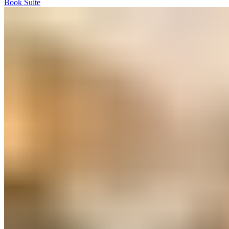
Book Suite​​​​‌ ‍ ​‍​‍‌‍ ‌ ​‍‌‍‍‌‌‍‌ ‌‍‍‌‌‍ ‍​‍​‍​ ‍‍​‍​‍‌ ​ ‌‍​‌‌‍ ‍‌‍‍‌‌ ‌​‌ ‍‌​‍ ‍‌‍‍‌‌‍ ​‍​‍​‍ ​​‍​‍‌‍‍​‌ ​‍‌‍‌‌‌‍‌‍​‍​‍​ ‍‍​‍​‍‌‍‍​‌ ‌​‌ ‌​‌ ​​‌ ​ ​ ‍‍​‍ ​‍ ‌‍ ​​‍ ‌‌‍​‌‌‍ ‍‌‍‌​​‍ ‌‌ ​‍​‍ ‌‌‍‍​‌‍ ‌ ‌​‌‍‌‌‌‍ ​‌ ​ ​‍ ‌‌ ​ ‌ ‌​‌ ‌‌‌‍‌​‌‍‍‌‌‍ ​‍ ‍‌ ‌‍‌‍‌‌‌ ​‍‌‍​ ‌‍‌‌‌‍ ​​‍ ‍‌‍​‌‌ ​​‌ ​​​‍ ‌‍‍‌‌‍ ‍‌ ‌​‌‍‌‌‌‍ ‍‌ ‌​​‍ ‌‍‌‌‌‍‌​‌‍‍‌‌ ‌​​‍ ‌‍ ‌‌‍ ‌‍‌​‌‍‌‌​ ‌‌ ​​‌ ​‍‌‍‌‌‌ ​ ‌‍‌‌‌‍ ‍‌ ‌​‌‍​‌‌ ‌​‌‍‍‌‌‍ ‌‍ ‍​ ‍ ‌‍‍‌‌‍‌​​ ‌‌‍​ ‌‍‌​​ ‌‌​ ​ ​ ‍​‌‍​‍‌‍‌‍‌‍‌​​‍ ‌​ ‍​​ ​‍‌‍‌‍‌‍​‍​‍ ‌​ ‌​‌‍​ ‌‍‌‍​ ‍‌​‍ ‌​ ‍‌​ ​‍‌‍‌‍​ ​‌​‍ ‌​ ​‌‌‍​‍‌‍​‌​ ​‌​ ‌‌‌‍‌‍‌‍​‌​ ‍​‌‍‌‌​ ‌ ​ ​​​ ‌‍​ ‍ ‌ ‌​‌ ‍‌‌ ​​‌‍‌‌​ ‌‌‍‍​‌‍ ‌ ‌​‌‍‌‌‌‍ ​‌‌​‍‌‍ ‌‍ ‌‍ ‌‌‌​ ‌ ‌‌‌‍‍‌‌ ‌​‌‍‌‌​ ‍ ‌ ​​‌‍​‌‌ ‌​‌‍‍​​ ‌‌‍​ ‌ ‌​‌‍​‌​‍ ‍‌‍ ​‌‍​‌‌‍​‍‌‍‌‌‌‍ ​​ ‌‍​‍‌‍​‌‌ ​ ‌‍‌‌‌‌‌‌‌ ​‍‌‍ ​​ ‌‌‍‍​‌ ‌​‌ ‌​‌ ​​‌ ​ ​‍‌‌​ ​ ‌​​‌​‍‌‌​ ​‍‌​‌‍​‍‌‌​ ​‍‌​‌‍‌‍ ​​‍ ‌‌‍​‌‌‍ ‍‌‍‌​​‍ ‌‌ ​‍​‍ ‌‌‍‍​‌‍ ‌ ‌​‌‍‌‌‌‍ ​‌ ​ ​‍ ‌‌ ​ ‌ ‌​‌ ‌‌‌‍‌​‌‍‍‌‌‍ ​‍ ‍‌ ‌‍‌‍‌‌‌ ​‍‌‍​ ‌‍‌‌‌‍ ​​‍ ‍‌‍​‌‌ ​​‌ ​​​‍‌‍‌‍‍‌‌‍‌​​ ‌‌‍​ ‌‍‌​​ ‌‌​ ​ ​ ‍​‌‍​‍‌‍‌‍‌‍‌​​‍ ‌​ ‍​​ ​‍‌‍‌‍‌‍​‍​‍ ‌​ ‌​‌‍​ ‌‍‌‍​ ‍‌​‍ ‌​ ‍‌​ ​‍‌‍‌‍​ ​‌​‍ ‌​ ​‌‌‍​‍‌‍​‌​ ​‌​ ‌‌‌‍‌‍‌‍​‌​ ‍​‌‍‌‌​ ‌ ​ ​​​ ‌‍​‍‌‍‌ ‌​‌ ‍‌‌ ​​‌‍‌‌​ ‌‌‍‍​‌‍ ‌ ‌​‌‍‌‌‌‍ ​‌‌​‍‌‍ ‌‍ ‌‍ ‌‌‌​ ‌ ‌‌‌‍‍‌‌ ‌​‌‍‌‌​‍‌‍‌ ​​‌‍​‌‌ ‌​‌‍‍​​ ‌‌‍​ ‌ ‌​‌‍​‌​‍ ‍‌‍ ​‌‍​‌‌‍​‍‌‍‌‌‌‍ ​​‍‌‍‌ ​​‌‍‌‌‌ ​‍‌ ​ ‌ ​​‌‍‌‌‌‍​ ‌ ‌​‌‍‍‌‌ ‌‍‌‍‌‌​ ‌‌ ​​‌ ‌‌‌‍​‍‌‍ ​‌‍‍‌‌ ​ ‌‍‍​‌‍‌‌‌‍‌​​‍​‍‌ ‌