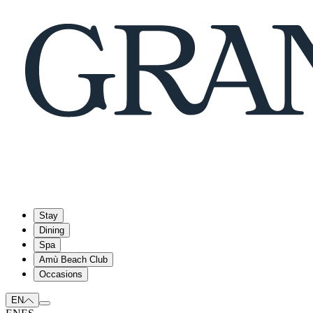
Stay
Dining
Spa
Amù Beach Club
Occasions
EN