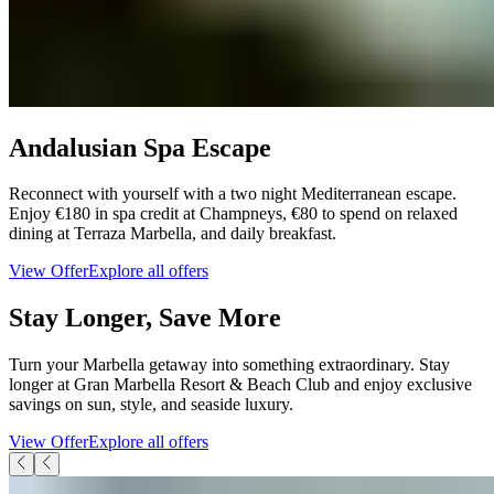
Andalusian Spa Escape​​​​‌ ‍ ​‍​‍‌‍ ‌ ​‍‌‍‍‌‌‍‌ ‌‍‍‌‌‍ ‍​‍​‍​ ‍‍​‍​‍‌ ​ ‌‍​‌‌‍ ‍‌‍‍‌‌ ‌​‌ ‍‌​‍ ‍‌‍‍‌‌‍ ​‍​‍​‍ ​​‍​‍‌‍‍​‌ ​‍‌‍‌‌‌‍‌‍​‍​‍​ ‍‍​‍​‍‌‍‍​‌ ‌​‌ ‌​‌ ​​‌ ​ ​ ‍‍​‍ ​‍ ‌‍ ​​‍ ‌‌‍​‌‌‍ ‍‌‍‌​​‍ ‌‌ ​‍​‍ ‌‌‍‍​‌‍ ‌ ‌​‌‍‌‌‌‍ ​‌ ​ ​‍ ‌‌ ​ ‌ ‌​‌ ‌‌‌‍‌​‌‍‍‌‌‍ ​‍ ‍‌ ‌‍‌‍‌‌‌ ​‍‌‍​ ‌‍‌‌‌‍ ​​‍ ‍‌‍​‌‌ ​​‌ ​​​‍ ‌‍‍‌‌‍ ‍‌ ‌​‌‍‌‌‌‍ ‍‌ ‌​​‍ ‌‍‌‌‌‍‌​‌‍‍‌‌ ‌​​‍ ‌‍ ‌‌‍ ‌‍‌​‌‍‌‌​ ‌‌ ​​‌ ​‍‌‍‌‌‌ ​ ‌‍‌‌‌‍ ‍‌ ‌​‌‍​‌‌ ‌​‌‍‍‌‌‍ ‌‍ ‍​ ‍ ‌‍‍‌‌‍‌​​ ‌​ ‌​​ ​‌​ ‌‌‌‍​‍​ ‍‌​ ‌‍​ ‌​‌‍​ ​‍ ‌​ ​‌‌‍​‍​ ​ ‌‍​‌​‍ ‌​ ‌​​ ​‌‌‍​‌‌‍​ ​‍ ‌‌‍​‍​ ​​​ ‌‌‌‍‌‍​‍ ‌‌‍‌​​ ‌​​ ‌​‌‍‌‌‌‍‌‍‌‍​‍‌‍​‌​ ​‌​ ‌‍‌‍‌‌​ ​‌​ ​ ​ ‍ ‌ ‌​‌ ‍‌‌ ​​‌‍‌‌​ ‌‌‍‍​‌‍ ‌ ‌​‌‍‌‌‌‍ ​‌‌​‍‌‍ ‌‍ ‌‍ ‌‌‌​ ‌ ‌‌‌‍‍‌‌ ‌​‌‍‌‌​ ‍ ‌ ​​‌‍​‌‌ ‌​‌‍‍​​ ‌‌ ​​‌‍​‌‌‍‌ ‌‍‌‌‌​​‍‌ ‌‌‌‍‍‌‌‍ ​‌‍‌​‌‍‌‌‌ ​‍​‍‌‌​ ‌‌‌​​‍‌‌ ‌‍‍ ‌‍‌‌‌ ‍‌​‍‌‌​ ​ ‌​‌​​‍‌‌​ ​ ‌​‌​​‍‌‌​ ​‍​ ​‍‌‍‌​​ ‌ ‌‍‌‍​ ​ ​ ‍​​ ‌‍​ ​ ​ ‌‌​ ‌​‌‍‌‌​ ‌​​ ​​​‍‌‌​ ​‍​ ​‍​‍‌‌​ ‌‌‌​‌​​‍ ‍‌‍‌‌‌‍ ‍‌ ‌​‌ ​‍‌‍‍‌‌‍‌‌‌ ​ ​‍‌‌​ ‌‌‌​​‍‌‌ ‌‍‍ ‌‍‌‌‌ ‍‌​‍‌‌​ ​ ‌​‌​​‍‌‌​ ​ ‌​‌​​‍‌‌​ ​‍​ ​‍​ ‌‌​ ‌​‌‍‌‌‌‍​‍‌‍​‍​ ​​​ ​ ‌‍‌​​ ‌​‌‍​‌​ ​​​ ‍​​‍‌‌​ ​‍​ ​‍​‍‌‌​ ‌‌‌​‌​​‍ ‍‌‍‍​‌‍‌‌‌‍​‌‌‍‌​‌‍‍‌‌‍ ‍‌‍‌ ​ ‌‍​‍‌‍​‌‌ ​ ‌‍‌‌‌‌‌‌‌ ​‍‌‍ ​​ ‌‌‍‍​‌ ‌​‌ ‌​‌ ​​‌ ​ ​‍‌‌​ ​ ‌​​‌​‍‌‌​ ​‍‌​‌‍​‍‌‌​ ​‍‌​‌‍‌‍ ​​‍ ‌‌‍​‌‌‍ ‍‌‍‌​​‍ ‌‌ ​‍​‍ ‌‌‍‍​‌‍ ‌ ‌​‌‍‌‌‌‍ ​‌ ​ ​‍ ‌‌ ​ ‌ ‌​‌ ‌‌‌‍‌​‌‍‍‌‌‍ ​‍ ‍‌ ‌‍‌‍‌‌‌ ​‍‌‍​ ‌‍‌‌‌‍ ​​‍ ‍‌‍​‌‌ ​​‌ ​​​‍‌‍‌‍‍‌‌‍‌​​ ‌​ ‌​​ ​‌​ ‌‌‌‍​‍​ ‍‌​ ‌‍​ ‌​‌‍​ ​‍ ‌​ ​‌‌‍​‍​ ​ ‌‍​‌​‍ ‌​ ‌​​ ​‌‌‍​‌‌‍​ ​‍ ‌‌‍​‍​ ​​​ ‌‌‌‍‌‍​‍ ‌‌‍‌​​ ‌​​ ‌​‌‍‌‌‌‍‌‍‌‍​‍‌‍​‌​ ​‌​ ‌‍‌‍‌‌​ ​‌​ ​ ​‍‌‍‌ ‌​‌ ‍‌‌ ​​‌‍‌‌​ ‌‌‍‍​‌‍ ‌ ‌​‌‍‌‌‌‍ ​‌‌​‍‌‍ ‌‍ ‌‍ ‌‌‌​ ‌ ‌‌‌‍‍‌‌ ‌​‌‍‌‌​‍‌‍‌ ​​‌‍​‌‌ ‌​‌‍‍​​ ‌‌ ​​‌‍​‌‌‍‌ ‌‍‌‌‌​​‍‌ ‌‌‌‍‍‌‌‍ ​‌‍‌​‌‍‌‌‌ ​‍​‍‌‌​ ‌‌‌​​‍‌‌ ‌‍‍ ‌‍‌‌‌ ‍‌​‍‌‌​ ​ ‌​‌​​‍‌‌​ ​ ‌​‌​​‍‌‌​ ​‍​ ​‍‌‍‌​​ ‌ ‌‍‌‍​ ​ ​ ‍​​ ‌‍​ ​ ​ ‌‌​ ‌​‌‍‌‌​ ‌​​ ​​​‍‌‌​ ​‍​ ​‍​‍‌‌​ ‌‌‌​‌​​‍ ‍‌‍‌‌‌‍ ‍‌ ‌​‌ ​‍‌‍‍‌‌‍‌‌‌ ​ ​‍‌‌​ ‌‌‌​​‍‌‌ ‌‍‍ ‌‍‌‌‌ ‍‌​‍‌‌​ ​ ‌​‌​​‍‌‌​ ​ ‌​‌​​‍‌‌​ ​‍​ ​‍​ ‌‌​ ‌​‌‍‌‌‌‍​‍‌‍​‍​ ​​​ ​ ‌‍‌​​ ‌​‌‍​‌​ ​​​ ‍​​‍‌‌​ ​‍​ ​‍​‍‌‌​ ‌‌‌​‌​​‍ ‍‌‍‍​‌‍‌‌‌‍​‌‌‍‌​‌‍‍‌‌‍ ‍‌‍‌ ​‍‌‍‌ ​​‌‍‌‌‌ ​‍‌ ​ ‌ ​​‌‍‌‌‌‍​ ‌ ‌​‌‍‍‌‌ ‌‍‌‍‌‌​ ‌‌ ​​‌ ‌‌‌‍​‍‌‍ ​‌‍‍‌‌ ​ ‌‍‍​‌‍‌‌‌‍‌​​‍​‍‌ ‌
Reconnect with yourself with a two night Mediterranean escape.
Enjoy €180 in spa credit at Champneys, €80 to spend on relaxed
dining at Terraza Marbella, and daily breakfast.​​​​‌ ‍ ​‍​‍‌‍ ‌ ​‍‌‍‍‌‌‍‌ ‌‍‍‌‌‍ ‍​‍​‍​ ‍‍​‍​‍‌ ​ ‌‍​‌‌‍ ‍‌‍‍‌‌ ‌​‌ ‍‌​‍ ‍‌‍‍‌‌‍ ​‍​‍​‍ ​​‍​‍‌‍‍​‌ ​‍‌‍‌‌‌‍‌‍​‍​‍​ ‍‍​‍​‍‌‍‍​‌ ‌​‌ ‌​‌ ​​‌ ​ ​ ‍‍​‍ ​‍ ‌‍ ​​‍ ‌‌‍​‌‌‍ ‍‌‍‌​​‍ ‌‌ ​‍​‍ ‌‌‍‍​‌‍ ‌ ‌​‌‍‌‌‌‍ ​‌ ​ ​‍ ‌‌ ​ ‌ ‌​‌ ‌‌‌‍‌​‌‍‍‌‌‍ ​‍ ‍‌ ‌‍‌‍‌‌‌ ​‍‌‍​ ‌‍‌‌‌‍ ​​‍ ‍‌‍​‌‌ ​​‌ ​​​‍ ‌‍‍‌‌‍ ‍‌ ‌​‌‍‌‌‌‍ ‍‌ ‌​​‍ ‌‍‌‌‌‍‌​‌‍‍‌‌ ‌​​‍ ‌‍ ‌‌‍ ‌‍‌​‌‍‌‌​ ‌‌ ​​‌ ​‍‌‍‌‌‌ ​ ‌‍‌‌‌‍ ‍‌ ‌​‌‍​‌‌ ‌​‌‍‍‌‌‍ ‌‍ ‍​ ‍ ‌‍‍‌‌‍‌​​ ‌​ ‌​​ ​‌​ ‌‌‌‍​‍​ ‍‌​ ‌‍​ ‌​‌‍​ ​‍ ‌​ ​‌‌‍​‍​ ​ ‌‍​‌​‍ ‌​ ‌​​ ​‌‌‍​‌‌‍​ ​‍ ‌‌‍​‍​ ​​​ ‌‌‌‍‌‍​‍ ‌‌‍‌​​ ‌​​ ‌​‌‍‌‌‌‍‌‍‌‍​‍‌‍​‌​ ​‌​ ‌‍‌‍‌‌​ ​‌​ ​ ​ ‍ ‌ ‌​‌ ‍‌‌ ​​‌‍‌‌​ ‌‌‍‍​‌‍ ‌ ‌​‌‍‌‌‌‍ ​‌‌​‍‌‍ ‌‍ ‌‍ ‌‌‌​ ‌ ‌‌‌‍‍‌‌ ‌​‌‍‌‌​ ‍ ‌ ​​‌‍​‌‌ ‌​‌‍‍​​ ‌‌ ​​‌‍​‌‌‍‌ ‌‍‌‌‌​​‍‌ ‌‌‌‍‍‌‌‍ ​‌‍‌​‌‍‌‌‌ ​‍​‍‌‌​ ‌‌‌​​‍‌‌ ‌‍‍ ‌‍‌‌‌ ‍‌​‍‌‌​ ​ ‌​‌​​‍‌‌​ ​ ‌​‌​​‍‌‌​ ​‍​ ​‍‌‍‌​​ ‌ ‌‍‌‍​ ​ ​ ‍​​ ‌‍​ ​ ​ ‌‌​ ‌​‌‍‌‌​ ‌​​ ​​​‍‌‌​ ​‍​ ​‍​‍‌‌​ ‌‌‌​‌​​‍ ‍‌‍‌‌‌‍ ‍‌ ‌​‌ ​‍‌‍‍‌‌‍‌‌‌ ​ ​‍‌‌​ ‌‌‌​​‍‌‌ ‌‍‍ ‌‍‌‌‌ ‍‌​‍‌‌​ ​ ‌​‌​​‍‌‌​ ​ ‌​‌​​‍‌‌​ ​‍​ ​‍​ ‌‌​ ‌​‌‍‌‌‌‍​‍‌‍​‍​ ​​​ ​ ‌‍‌​​ ‌​‌‍​‌​ ​​​ ‍​​‍‌‌​ ​‍​ ​‍​‍‌‌​ ‌‌‌​‌​​‍ ‍‌‍​‍‌‍ ‌‍‌​‌ ‍‌​ ‌‍​‍‌‍​‌‌ ​ ‌‍‌‌‌‌‌‌‌ ​‍‌‍ ​​ ‌‌‍‍​‌ ‌​‌ ‌​‌ ​​‌ ​ ​‍‌‌​ ​ ‌​​‌​‍‌‌​ ​‍‌​‌‍​‍‌‌​ ​‍‌​‌‍‌‍ ​​‍ ‌‌‍​‌‌‍ ‍‌‍‌​​‍ ‌‌ ​‍​‍ ‌‌‍‍​‌‍ ‌ ‌​‌‍‌‌‌‍ ​‌ ​ ​‍ ‌‌ ​ ‌ ‌​‌ ‌‌‌‍‌​‌‍‍‌‌‍ ​‍ ‍‌ ‌‍‌‍‌‌‌ ​‍‌‍​ ‌‍‌‌‌‍ ​​‍ ‍‌‍​‌‌ ​​‌ ​​​‍‌‍‌‍‍‌‌‍‌​​ ‌​ ‌​​ ​‌​ ‌‌‌‍​‍​ ‍‌​ ‌‍​ ‌​‌‍​ ​‍ ‌​ ​‌‌‍​‍​ ​ ‌‍​‌​‍ ‌​ ‌​​ ​‌‌‍​‌‌‍​ ​‍ ‌‌‍​‍​ ​​​ ‌‌‌‍‌‍​‍ ‌‌‍‌​​ ‌​​ ‌​‌‍‌‌‌‍‌‍‌‍​‍‌‍​‌​ ​‌​ ‌‍‌‍‌‌​ ​‌​ ​ ​‍‌‍‌ ‌​‌ ‍‌‌ ​​‌‍‌‌​ ‌‌‍‍​‌‍ ‌ ‌​‌‍‌‌‌‍ ​‌‌​‍‌‍ ‌‍ ‌‍ ‌‌‌​ ‌ ‌‌‌‍‍‌‌ ‌​‌‍‌‌​‍‌‍‌ ​​‌‍​‌‌ ‌​‌‍‍​​ ‌‌ ​​‌‍​‌‌‍‌ ‌‍‌‌‌​​‍‌ ‌‌‌‍‍‌‌‍ ​‌‍‌​‌‍‌‌‌ ​‍​‍‌‌​ ‌‌‌​​‍‌‌ ‌‍‍ ‌‍‌‌‌ ‍‌​‍‌‌​ ​ ‌​‌​​‍‌‌​ ​ ‌​‌​​‍‌‌​ ​‍​ ​‍‌‍‌​​ ‌ ‌‍‌‍​ ​ ​ ‍​​ ‌‍​ ​ ​ ‌‌​ ‌​‌‍‌‌​ ‌​​ ​​​‍‌‌​ ​‍​ ​‍​‍‌‌​ ‌‌‌​‌​​‍ ‍‌‍‌‌‌‍ ‍‌ ‌​‌ ​‍‌‍‍‌‌‍‌‌‌ ​ ​‍‌‌​ ‌‌‌​​‍‌‌ ‌‍‍ ‌‍‌‌‌ ‍‌​‍‌‌​ ​ ‌​‌​​‍‌‌​ ​ ‌​‌​​‍‌‌​ ​‍​ ​‍​ ‌‌​ ‌​‌‍‌‌‌‍​‍‌‍​‍​ ​​​ ​ ‌‍‌​​ ‌​‌‍​‌​ ​​​ ‍​​‍‌‌​ ​‍​ ​‍​‍‌‌​ ‌‌‌​‌​​‍ ‍‌‍​‍‌‍ ‌‍‌​‌ ‍‌​‍‌‍‌ ​​‌‍‌‌‌ ​‍‌ ​ ‌ ​​‌‍‌‌‌‍​ ‌ ‌​‌‍‍‌‌ ‌‍‌‍‌‌​ ‌‌ ​​‌ ‌‌‌‍​‍‌‍ ​‌‍‍‌‌ ​ ‌‍‍​‌‍‌‌‌‍‌​​‍​‍‌ ‌
View Offer​​​​‌ ‍ ​‍​‍‌‍ ‌ ​‍‌‍‍‌‌‍‌ ‌‍‍‌‌‍ ‍​‍​‍​ ‍‍​‍​‍‌ ​ ‌‍​‌‌‍ ‍‌‍‍‌‌ ‌​‌ ‍‌​‍ ‍‌‍‍‌‌‍ ​‍​‍​‍ ​​‍​‍‌‍‍​‌ ​‍‌‍‌‌‌‍‌‍​‍​‍​ ‍‍​‍​‍‌‍‍​‌ ‌​‌ ‌​‌ ​​‌ ​ ​ ‍‍​‍ ​‍ ‌‍ ​​‍ ‌‌‍​‌‌‍ ‍‌‍‌​​‍ ‌‌ ​‍​‍ ‌‌‍‍​‌‍ ‌ ‌​‌‍‌‌‌‍ ​‌ ​ ​‍ ‌‌ ​ ‌ ‌​‌ ‌‌‌‍‌​‌‍‍‌‌‍ ​‍ ‍‌ ‌‍‌‍‌‌‌ ​‍‌‍​ ‌‍‌‌‌‍ ​​‍ ‍‌‍​‌‌ ​​‌ ​​​‍ ‌‍‍‌‌‍ ‍‌ ‌​‌‍‌‌‌‍ ‍‌ ‌​​‍ ‌‍‌‌‌‍‌​‌‍‍‌‌ ‌​​‍ ‌‍ ‌‌‍ ‌‍‌​‌‍‌‌​ ‌‌ ​​‌ ​‍‌‍‌‌‌ ​ ‌‍‌‌‌‍ ‍‌ ‌​‌‍​‌‌ ‌​‌‍‍‌‌‍ ‌‍ ‍​ ‍ ‌‍‍‌‌‍‌​​ ‌​ ‌​​ ​‌​ ‌‌‌‍​‍​ ‍‌​ ‌‍​ ‌​‌‍​ ​‍ ‌​ ​‌‌‍​‍​ ​ ‌‍​‌​‍ ‌​ ‌​​ ​‌‌‍​‌‌‍​ ​‍ ‌‌‍​‍​ ​​​ ‌‌‌‍‌‍​‍ ‌‌‍‌​​ ‌​​ ‌​‌‍‌‌‌‍‌‍‌‍​‍‌‍​‌​ ​‌​ ‌‍‌‍‌‌​ ​‌​ ​ ​ ‍ ‌ ‌​‌ ‍‌‌ ​​‌‍‌‌​ ‌‌‍‍​‌‍ ‌ ‌​‌‍‌‌‌‍ ​‌‌​‍‌‍ ‌‍ ‌‍ ‌‌‌​ ‌ ‌‌‌‍‍‌‌ ‌​‌‍‌‌​ ‍ ‌ ​​‌‍​‌‌ ‌​‌‍‍​​ ‌‌ ​​‌‍​‌‌‍‌ ‌‍‌‌‌​​‍‌ ‌‌‌‍‍‌‌‍ ​‌‍‌​‌‍‌‌‌ ​‍​‍‌‌​ ‌‌‌​​‍‌‌ ‌‍‍ ‌‍‌‌‌ ‍‌​‍‌‌​ ​ ‌​‌​​‍‌‌​ ​ ‌​‌​​‍‌‌​ ​‍​ ​‍‌‍‌​​ ‌ ‌‍‌‍​ ​ ​ ‍​​ ‌‍​ ​ ​ ‌‌​ ‌​‌‍‌‌​ ‌​​ ​​​‍‌‌​ ​‍​ ​‍​‍‌‌​ ‌‌‌​‌​​‍ ‍‌‍‌‌‌‍ ‍‌ ‌​‌ ​‍‌‍‍‌‌‍‌‌‌ ​ ​‍‌‌​ ‌‌‌​​‍‌‌ ‌‍‍ ‌‍‌‌‌ ‍‌​‍‌‌​ ​ ‌​‌​​‍‌‌​ ​ ‌​‌​​‍‌‌​ ​‍​ ​‍​ ‌‌​ ‌​‌‍‌‌‌‍​‍‌‍​‍​ ​​​ ​ ‌‍‌​​ ‌​‌‍​‌​ ​​​ ‍​​‍‌‌​ ​‍​ ​‍​‍‌‌​ ‌‌‌​‌​​‍ ‍‌ ​​‌ ​‍‌‍‍‌‌‍ ‌‌‍​‌‌ ​‍‌ ‍‌‌​​ ‌ ‌​‌‍​‌​‍ ‍‌‍ ​‌‍​‌‌‍​‍‌‍‌‌‌‍ ​​ ‌‍​‍‌‍​‌‌ ​ ‌‍‌‌‌‌‌‌‌ ​‍‌‍ ​​ ‌‌‍‍​‌ ‌​‌ ‌​‌ ​​‌ ​ ​‍‌‌​ ​ ‌​​‌​‍‌‌​ ​‍‌​‌‍​‍‌‌​ ​‍‌​‌‍‌‍ ​​‍ ‌‌‍​‌‌‍ ‍‌‍‌​​‍ ‌‌ ​‍​‍ ‌‌‍‍​‌‍ ‌ ‌​‌‍‌‌‌‍ ​‌ ​ ​‍ ‌‌ ​ ‌ ‌​‌ ‌‌‌‍‌​‌‍‍‌‌‍ ​‍ ‍‌ ‌‍‌‍‌‌‌ ​‍‌‍​ ‌‍‌‌‌‍ ​​‍ ‍‌‍​‌‌ ​​‌ ​​​‍‌‍‌‍‍‌‌‍‌​​ ‌​ ‌​​ ​‌​ ‌‌‌‍​‍​ ‍‌​ ‌‍​ ‌​‌‍​ ​‍ ‌​ ​‌‌‍​‍​ ​ ‌‍​‌​‍ ‌​ ‌​​ ​‌‌‍​‌‌‍​ ​‍ ‌‌‍​‍​ ​​​ ‌‌‌‍‌‍​‍ ‌‌‍‌​​ ‌​​ ‌​‌‍‌‌‌‍‌‍‌‍​‍‌‍​‌​ ​‌​ ‌‍‌‍‌‌​ ​‌​ ​ ​‍‌‍‌ ‌​‌ ‍‌‌ ​​‌‍‌‌​ ‌‌‍‍​‌‍ ‌ ‌​‌‍‌‌‌‍ ​‌‌​‍‌‍ ‌‍ ‌‍ ‌‌‌​ ‌ ‌‌‌‍‍‌‌ ‌​‌‍‌‌​‍‌‍‌ ​​‌‍​‌‌ ‌​‌‍‍​​ ‌‌ ​​‌‍​‌‌‍‌ ‌‍‌‌‌​​‍‌ ‌‌‌‍‍‌‌‍ ​‌‍‌​‌‍‌‌‌ ​‍​‍‌‌​ ‌‌‌​​‍‌‌ ‌‍‍ ‌‍‌‌‌ ‍‌​‍‌‌​ ​ ‌​‌​​‍‌‌​ ​ ‌​‌​​‍‌‌​ ​‍​ ​‍‌‍‌​​ ‌ ‌‍‌‍​ ​ ​ ‍​​ ‌‍​ ​ ​ ‌‌​ ‌​‌‍‌‌​ ‌​​ ​​​‍‌‌​ ​‍​ ​‍​‍‌‌​ ‌‌‌​‌​​‍ ‍‌‍‌‌‌‍ ‍‌ ‌​‌ ​‍‌‍‍‌‌‍‌‌‌ ​ ​‍‌‌​ ‌‌‌​​‍‌‌ ‌‍‍ ‌‍‌‌‌ ‍‌​‍‌‌​ ​ ‌​‌​​‍‌‌​ ​ ‌​‌​​‍‌‌​ ​‍​ ​‍​ ‌‌​ ‌​‌‍‌‌‌‍​‍‌‍​‍​ ​​​ ​ ‌‍‌​​ ‌​‌‍​‌​ ​​​ ‍​​‍‌‌​ ​‍​ ​‍​‍‌‌​ ‌‌‌​‌​​‍ ‍‌ ​​‌ ​‍‌‍‍‌‌‍ ‌‌‍​‌‌ ​‍‌ ‍‌‌​​ ‌ ‌​‌‍​‌​‍ ‍‌‍ ​‌‍​‌‌‍​‍‌‍‌‌‌‍ ​​‍‌‍‌ ​​‌‍‌‌‌ ​‍‌ ​ ‌ ​​‌‍‌‌‌‍​ ‌ ‌​‌‍‍‌‌ ‌‍‌‍‌‌​ ‌‌ ​​‌ ‌‌‌‍​‍‌‍ ​‌‍‍‌‌ ​ ‌‍‍​‌‍‌‌‌‍‌​​‍​‍‌ ‌
Explore all offers​​​​‌ ‍ ​‍​‍‌‍ ‌ ​‍‌‍‍‌‌‍‌ ‌‍‍‌‌‍ ‍​‍​‍​ ‍‍​‍​‍‌ ​ ‌‍​‌‌‍ ‍‌‍‍‌‌ ‌​‌ ‍‌​‍ ‍‌‍‍‌‌‍ ​‍​‍​‍ ​​‍​‍‌‍‍​‌ ​‍‌‍‌‌‌‍‌‍​‍​‍​ ‍‍​‍​‍‌‍‍​‌ ‌​‌ ‌​‌ ​​‌ ​ ​ ‍‍​‍ ​‍ ‌‍ ​​‍ ‌‌‍​‌‌‍ ‍‌‍‌​​‍ ‌‌ ​‍​‍ ‌‌‍‍​‌‍ ‌ ‌​‌‍‌‌‌‍ ​‌ ​ ​‍ ‌‌ ​ ‌ ‌​‌ ‌‌‌‍‌​‌‍‍‌‌‍ ​‍ ‍‌ ‌‍‌‍‌‌‌ ​‍‌‍​ ‌‍‌‌‌‍ ​​‍ ‍‌‍​‌‌ ​​‌ ​​​‍ ‌‍‍‌‌‍ ‍‌ ‌​‌‍‌‌‌‍ ‍‌ ‌​​‍ ‌‍‌‌‌‍‌​‌‍‍‌‌ ‌​​‍ ‌‍ ‌‌‍ ‌‍‌​‌‍‌‌​ ‌‌ ​​‌ ​‍‌‍‌‌‌ ​ ‌‍‌‌‌‍ ‍‌ ‌​‌‍​‌‌ ‌​‌‍‍‌‌‍ ‌‍ ‍​ ‍ ‌‍‍‌‌‍‌​​ ‌​ ‌​​ ​‌​ ‌‌‌‍​‍​ ‍‌​ ‌‍​ ‌​‌‍​ ​‍ ‌​ ​‌‌‍​‍​ ​ ‌‍​‌​‍ ‌​ ‌​​ ​‌‌‍​‌‌‍​ ​‍ ‌‌‍​‍​ ​​​ ‌‌‌‍‌‍​‍ ‌‌‍‌​​ ‌​​ ‌​‌‍‌‌‌‍‌‍‌‍​‍‌‍​‌​ ​‌​ ‌‍‌‍‌‌​ ​‌​ ​ ​ ‍ ‌ ‌​‌ ‍‌‌ ​​‌‍‌‌​ ‌‌‍‍​‌‍ ‌ ‌​‌‍‌‌‌‍ ​‌‌​‍‌‍ ‌‍ ‌‍ ‌‌‌​ ‌ ‌‌‌‍‍‌‌ ‌​‌‍‌‌​ ‍ ‌ ​​‌‍​‌‌ ‌​‌‍‍​​ ‌‌ ​​‌‍​‌‌‍‌ ‌‍‌‌‌​​‍‌ ‌‌‌‍‍‌‌‍ ​‌‍‌​‌‍‌‌‌ ​‍​‍‌‌​ ‌‌‌​​‍‌‌ ‌‍‍ ‌‍‌‌‌ ‍‌​‍‌‌​ ​ ‌​‌​​‍‌‌​ ​ ‌​‌​​‍‌‌​ ​‍​ ​‍‌‍‌​​ ‌ ‌‍‌‍​ ​ ​ ‍​​ ‌‍​ ​ ​ ‌‌​ ‌​‌‍‌‌​ ‌​​ ​​​‍‌‌​ ​‍​ ​‍​‍‌‌​ ‌‌‌​‌​​‍ ‍‌‍‌‌‌‍ ‍‌ ‌​‌ ​‍‌‍‍‌‌‍‌‌‌ ​ ​‍‌‌​ ‌‌‌​​‍‌‌ ‌‍‍ ‌‍‌‌‌ ‍‌​‍‌‌​ ​ ‌​‌​​‍‌‌​ ​ ‌​‌​​‍‌‌​ ​‍​ ​‍​ ‌‌​ ‌​‌‍‌‌‌‍​‍‌‍​‍​ ​​​ ​ ‌‍‌​​ ‌​‌‍​‌​ ​​​ ‍​​‍‌‌​ ​‍​ ​‍​‍‌‌​ ‌‌‌​‌​​‍ ‍‌ ​ ‌‍‌‌‌‍​ ‌‍ ‌‍ ‍‌‍‌​‌‍​‌‌ ​‍‌ ‍‌‌​​ ‌ ‌​‌‍​‌​‍ ‍‌‍ ​‌‍​‌‌‍​‍‌‍‌‌‌‍ ​​ ‌‍​‍‌‍​‌‌ ​ ‌‍‌‌‌‌‌‌‌ ​‍‌‍ ​​ ‌‌‍‍​‌ ‌​‌ ‌​‌ ​​‌ ​ ​‍‌‌​ ​ ‌​​‌​‍‌‌​ ​‍‌​‌‍​‍‌‌​ ​‍‌​‌‍‌‍ ​​‍ ‌‌‍​‌‌‍ ‍‌‍‌​​‍ ‌‌ ​‍​‍ ‌‌‍‍​‌‍ ‌ ‌​‌‍‌‌‌‍ ​‌ ​ ​‍ ‌‌ ​ ‌ ‌​‌ ‌‌‌‍‌​‌‍‍‌‌‍ ​‍ ‍‌ ‌‍‌‍‌‌‌ ​‍‌‍​ ‌‍‌‌‌‍ ​​‍ ‍‌‍​‌‌ ​​‌ ​​​‍‌‍‌‍‍‌‌‍‌​​ ‌​ ‌​​ ​‌​ ‌‌‌‍​‍​ ‍‌​ ‌‍​ ‌​‌‍​ ​‍ ‌​ ​‌‌‍​‍​ ​ ‌‍​‌​‍ ‌​ ‌​​ ​‌‌‍​‌‌‍​ ​‍ ‌‌‍​‍​ ​​​ ‌‌‌‍‌‍​‍ ‌‌‍‌​​ ‌​​ ‌​‌‍‌‌‌‍‌‍‌‍​‍‌‍​‌​ ​‌​ ‌‍‌‍‌‌​ ​‌​ ​ ​‍‌‍‌ ‌​‌ ‍‌‌ ​​‌‍‌‌​ ‌‌‍‍​‌‍ ‌ ‌​‌‍‌‌‌‍ ​‌‌​‍‌‍ ‌‍ ‌‍ ‌‌‌​ ‌ ‌‌‌‍‍‌‌ ‌​‌‍‌‌​‍‌‍‌ ​​‌‍​‌‌ ‌​‌‍‍​​ ‌‌ ​​‌‍​‌‌‍‌ ‌‍‌‌‌​​‍‌ ‌‌‌‍‍‌‌‍ ​‌‍‌​‌‍‌‌‌ ​‍​‍‌‌​ ‌‌‌​​‍‌‌ ‌‍‍ ‌‍‌‌‌ ‍‌​‍‌‌​ ​ ‌​‌​​‍‌‌​ ​ ‌​‌​​‍‌‌​ ​‍​ ​‍‌‍‌​​ ‌ ‌‍‌‍​ ​ ​ ‍​​ ‌‍​ ​ ​ ‌‌​ ‌​‌‍‌‌​ ‌​​ ​​​‍‌‌​ ​‍​ ​‍​‍‌‌​ ‌‌‌​‌​​‍ ‍‌‍‌‌‌‍ ‍‌ ‌​‌ ​‍‌‍‍‌‌‍‌‌‌ ​ ​‍‌‌​ ‌‌‌​​‍‌‌ ‌‍‍ ‌‍‌‌‌ ‍‌​‍‌‌​ ​ ‌​‌​​‍‌‌​ ​ ‌​‌​​‍‌‌​ ​‍​ ​‍​ ‌‌​ ‌​‌‍‌‌‌‍​‍‌‍​‍​ ​​​ ​ ‌‍‌​​ ‌​‌‍​‌​ ​​​ ‍​​‍‌‌​ ​‍​ ​‍​‍‌‌​ ‌‌‌​‌​​‍ ‍‌ ​ ‌‍‌‌‌‍​ ‌‍ ‌‍ ‍‌‍‌​‌‍​‌‌ ​‍‌ ‍‌‌​​ ‌ ‌​‌‍​‌​‍ ‍‌‍ ​‌‍​‌‌‍​‍‌‍‌‌‌‍ ​​‍‌‍‌ ​​‌‍‌‌‌ ​‍‌ ​ ‌ ​​‌‍‌‌‌‍​ ‌ ‌​‌‍‍‌‌ ‌‍‌‍‌‌​ ‌‌ ​​‌ ‌‌‌‍​‍‌‍ ​‌‍‍‌‌ ​ ‌‍‍​‌‍‌‌‌‍‌​​‍​‍‌ ‌
Stay Longer, Save More​​​​‌ ‍ ​‍​‍‌‍ ‌ ​‍‌‍‍‌‌‍‌ ‌‍‍‌‌‍ ‍​‍​‍​ ‍‍​‍​‍‌ ​ ‌‍​‌‌‍ ‍‌‍‍‌‌ ‌​‌ ‍‌​‍ ‍‌‍‍‌‌‍ ​‍​‍​‍ ​​‍​‍‌‍‍​‌ ​‍‌‍‌‌‌‍‌‍​‍​‍​ ‍‍​‍​‍‌‍‍​‌ ‌​‌ ‌​‌ ​​‌ ​ ​ ‍‍​‍ ​‍ ‌‍ ​​‍ ‌‌‍​‌‌‍ ‍‌‍‌​​‍ ‌‌ ​‍​‍ ‌‌‍‍​‌‍ ‌ ‌​‌‍‌‌‌‍ ​‌ ​ ​‍ ‌‌ ​ ‌ ‌​‌ ‌‌‌‍‌​‌‍‍‌‌‍ ​‍ ‍‌ ‌‍‌‍‌‌‌ ​‍‌‍​ ‌‍‌‌‌‍ ​​‍ ‍‌‍​‌‌ ​​‌ ​​​‍ ‌‍‍‌‌‍ ‍‌ ‌​‌‍‌‌‌‍ ‍‌ ‌​​‍ ‌‍‌‌‌‍‌​‌‍‍‌‌ ‌​​‍ ‌‍ ‌‌‍ ‌‍‌​‌‍‌‌​ ‌‌ ​​‌ ​‍‌‍‌‌‌ ​ ‌‍‌‌‌‍ ‍‌ ‌​‌‍​‌‌ ‌​‌‍‍‌‌‍ ‌‍ ‍​ ‍ ‌‍‍‌‌‍‌​​ ‌​ ‌​​ ​‌​ ‌‌‌‍​‍​ ‍‌​ ‌‍​ ‌​‌‍​ ​‍ ‌​ ​‌‌‍​‍​ ​ ‌‍​‌​‍ ‌​ ‌​​ ​‌‌‍​‌‌‍​ ​‍ ‌‌‍​‍​ ​​​ ‌‌‌‍‌‍​‍ ‌‌‍‌​​ ‌​​ ‌​‌‍‌‌‌‍‌‍‌‍​‍‌‍​‌​ ​‌​ ‌‍‌‍‌‌​ ​‌​ ​ ​ ‍ ‌ ‌​‌ ‍‌‌ ​​‌‍‌‌​ ‌‌‍‍​‌‍ ‌ ‌​‌‍‌‌‌‍ ​‌‌​‍‌‍ ‌‍ ‌‍ ‌‌‌​ ‌ ‌‌‌‍‍‌‌ ‌​‌‍‌‌​ ‍ ‌ ​​‌‍​‌‌ ‌​‌‍‍​​ ‌‌ ​​‌‍​‌‌‍‌ ‌‍‌‌‌​​‍‌ ‌‌‌‍‍‌‌‍ ​‌‍‌​‌‍‌‌‌ ​‍​‍‌‌​ ‌‌‌​​‍‌‌ ‌‍‍ ‌‍‌‌‌ ‍‌​‍‌‌​ ​ ‌​‌​​‍‌‌​ ​ ‌​‌​​‍‌‌​ ​‍​ ​‍‌‍‌​​ ‌ ‌‍‌‍​ ​ ​ ‍​​ ‌‍​ ​ ​ ‌‌​ ‌​‌‍‌‌​ ‌​​ ​​​‍‌‌​ ​‍​ ​‍​‍‌‌​ ‌‌‌​‌​​‍ ‍‌‍‌‌‌‍ ‍‌ ‌​‌ ​‍‌‍‍‌‌‍‌‌‌ ​ ​‍‌‌​ ‌‌‌​​‍‌‌ ‌‍‍ ‌‍‌‌‌ ‍‌​‍‌‌​ ​ ‌​‌​​‍‌‌​ ​ ‌​‌​​‍‌‌​ ​‍​ ​‍​ ‍​‌‍​ ‌‍‌‌​ ‌ ‌‍‌‍​ ‌‌​ ‌​‌‍​‍​ ​ ‌‍​ ​ ​ ​ ‌‍​‍‌‌​ ​‍​ ​‍​‍‌‌​ ‌‌‌​‌​​‍ ‍‌‍‍​‌‍‌‌‌‍​‌‌‍‌​‌‍‍‌‌‍ ‍‌‍‌ ​ ‌‍​‍‌‍​‌‌ ​ ‌‍‌‌‌‌‌‌‌ ​‍‌‍ ​​ ‌‌‍‍​‌ ‌​‌ ‌​‌ ​​‌ ​ ​‍‌‌​ ​ ‌​​‌​‍‌‌​ ​‍‌​‌‍​‍‌‌​ ​‍‌​‌‍‌‍ ​​‍ ‌‌‍​‌‌‍ ‍‌‍‌​​‍ ‌‌ ​‍​‍ ‌‌‍‍​‌‍ ‌ ‌​‌‍‌‌‌‍ ​‌ ​ ​‍ ‌‌ ​ ‌ ‌​‌ ‌‌‌‍‌​‌‍‍‌‌‍ ​‍ ‍‌ ‌‍‌‍‌‌‌ ​‍‌‍​ ‌‍‌‌‌‍ ​​‍ ‍‌‍​‌‌ ​​‌ ​​​‍‌‍‌‍‍‌‌‍‌​​ ‌​ ‌​​ ​‌​ ‌‌‌‍​‍​ ‍‌​ ‌‍​ ‌​‌‍​ ​‍ ‌​ ​‌‌‍​‍​ ​ ‌‍​‌​‍ ‌​ ‌​​ ​‌‌‍​‌‌‍​ ​‍ ‌‌‍​‍​ ​​​ ‌‌‌‍‌‍​‍ ‌‌‍‌​​ ‌​​ ‌​‌‍‌‌‌‍‌‍‌‍​‍‌‍​‌​ ​‌​ ‌‍‌‍‌‌​ ​‌​ ​ ​‍‌‍‌ ‌​‌ ‍‌‌ ​​‌‍‌‌​ ‌‌‍‍​‌‍ ‌ ‌​‌‍‌‌‌‍ ​‌‌​‍‌‍ ‌‍ ‌‍ ‌‌‌​ ‌ ‌‌‌‍‍‌‌ ‌​‌‍‌‌​‍‌‍‌ ​​‌‍​‌‌ ‌​‌‍‍​​ ‌‌ ​​‌‍​‌‌‍‌ ‌‍‌‌‌​​‍‌ ‌‌‌‍‍‌‌‍ ​‌‍‌​‌‍‌‌‌ ​‍​‍‌‌​ ‌‌‌​​‍‌‌ ‌‍‍ ‌‍‌‌‌ ‍‌​‍‌‌​ ​ ‌​‌​​‍‌‌​ ​ ‌​‌​​‍‌‌​ ​‍​ ​‍‌‍‌​​ ‌ ‌‍‌‍​ ​ ​ ‍​​ ‌‍​ ​ ​ ‌‌​ ‌​‌‍‌‌​ ‌​​ ​​​‍‌‌​ ​‍​ ​‍​‍‌‌​ ‌‌‌​‌​​‍ ‍‌‍‌‌‌‍ ‍‌ ‌​‌ ​‍‌‍‍‌‌‍‌‌‌ ​ ​‍‌‌​ ‌‌‌​​‍‌‌ ‌‍‍ ‌‍‌‌‌ ‍‌​‍‌‌​ ​ ‌​‌​​‍‌‌​ ​ ‌​‌​​‍‌‌​ ​‍​ ​‍​ ‍​‌‍​ ‌‍‌‌​ ‌ ‌‍‌‍​ ‌‌​ ‌​‌‍​‍​ ​ ‌‍​ ​ ​ ​ ‌‍​‍‌‌​ ​‍​ ​‍​‍‌‌​ ‌‌‌​‌​​‍ ‍‌‍‍​‌‍‌‌‌‍​‌‌‍‌​‌‍‍‌‌‍ ‍‌‍‌ ​‍‌‍‌ ​​‌‍‌‌‌ ​‍‌ ​ ‌ ​​‌‍‌‌‌‍​ ‌ ‌​‌‍‍‌‌ ‌‍‌‍‌‌​ ‌‌ ​​‌ ‌‌‌‍​‍‌‍ ​‌‍‍‌‌ ​ ‌‍‍​‌‍‌‌‌‍‌​​‍​‍‌ ‌
Turn your Marbella getaway into something extraordinary. Stay
longer at Gran Marbella Resort & Beach Club and enjoy exclusive
savings on sun, style, and seaside luxury.​​​​‌ ‍ ​‍​‍‌‍ ‌ ​‍‌‍‍‌‌‍‌ ‌‍‍‌‌‍ ‍​‍​‍​ ‍‍​‍​‍‌ ​ ‌‍​‌‌‍ ‍‌‍‍‌‌ ‌​‌ ‍‌​‍ ‍‌‍‍‌‌‍ ​‍​‍​‍ ​​‍​‍‌‍‍​‌ ​‍‌‍‌‌‌‍‌‍​‍​‍​ ‍‍​‍​‍‌‍‍​‌ ‌​‌ ‌​‌ ​​‌ ​ ​ ‍‍​‍ ​‍ ‌‍ ​​‍ ‌‌‍​‌‌‍ ‍‌‍‌​​‍ ‌‌ ​‍​‍ ‌‌‍‍​‌‍ ‌ ‌​‌‍‌‌‌‍ ​‌ ​ ​‍ ‌‌ ​ ‌ ‌​‌ ‌‌‌‍‌​‌‍‍‌‌‍ ​‍ ‍‌ ‌‍‌‍‌‌‌ ​‍‌‍​ ‌‍‌‌‌‍ ​​‍ ‍‌‍​‌‌ ​​‌ ​​​‍ ‌‍‍‌‌‍ ‍‌ ‌​‌‍‌‌‌‍ ‍‌ ‌​​‍ ‌‍‌‌‌‍‌​‌‍‍‌‌ ‌​​‍ ‌‍ ‌‌‍ ‌‍‌​‌‍‌‌​ ‌‌ ​​‌ ​‍‌‍‌‌‌ ​ ‌‍‌‌‌‍ ‍‌ ‌​‌‍​‌‌ ‌​‌‍‍‌‌‍ ‌‍ ‍​ ‍ ‌‍‍‌‌‍‌​​ ‌​ ‌​​ ​‌​ ‌‌‌‍​‍​ ‍‌​ ‌‍​ ‌​‌‍​ ​‍ ‌​ ​‌‌‍​‍​ ​ ‌‍​‌​‍ ‌​ ‌​​ ​‌‌‍​‌‌‍​ ​‍ ‌‌‍​‍​ ​​​ ‌‌‌‍‌‍​‍ ‌‌‍‌​​ ‌​​ ‌​‌‍‌‌‌‍‌‍‌‍​‍‌‍​‌​ ​‌​ ‌‍‌‍‌‌​ ​‌​ ​ ​ ‍ ‌ ‌​‌ ‍‌‌ ​​‌‍‌‌​ ‌‌‍‍​‌‍ ‌ ‌​‌‍‌‌‌‍ ​‌‌​‍‌‍ ‌‍ ‌‍ ‌‌‌​ ‌ ‌‌‌‍‍‌‌ ‌​‌‍‌‌​ ‍ ‌ ​​‌‍​‌‌ ‌​‌‍‍​​ ‌‌ ​​‌‍​‌‌‍‌ ‌‍‌‌‌​​‍‌ ‌‌‌‍‍‌‌‍ ​‌‍‌​‌‍‌‌‌ ​‍​‍‌‌​ ‌‌‌​​‍‌‌ ‌‍‍ ‌‍‌‌‌ ‍‌​‍‌‌​ ​ ‌​‌​​‍‌‌​ ​ ‌​‌​​‍‌‌​ ​‍​ ​‍‌‍‌​​ ‌ ‌‍‌‍​ ​ ​ ‍​​ ‌‍​ ​ ​ ‌‌​ ‌​‌‍‌‌​ ‌​​ ​​​‍‌‌​ ​‍​ ​‍​‍‌‌​ ‌‌‌​‌​​‍ ‍‌‍‌‌‌‍ ‍‌ ‌​‌ ​‍‌‍‍‌‌‍‌‌‌ ​ ​‍‌‌​ ‌‌‌​​‍‌‌ ‌‍‍ ‌‍‌‌‌ ‍‌​‍‌‌​ ​ ‌​‌​​‍‌‌​ ​ ‌​‌​​‍‌‌​ ​‍​ ​‍​ ‍​‌‍​ ‌‍‌‌​ ‌ ‌‍‌‍​ ‌‌​ ‌​‌‍​‍​ ​ ‌‍​ ​ ​ ​ ‌‍​‍‌‌​ ​‍​ ​‍​‍‌‌​ ‌‌‌​‌​​‍ ‍‌‍​‍‌‍ ‌‍‌​‌ ‍‌​ ‌‍​‍‌‍​‌‌ ​ ‌‍‌‌‌‌‌‌‌ ​‍‌‍ ​​ ‌‌‍‍​‌ ‌​‌ ‌​‌ ​​‌ ​ ​‍‌‌​ ​ ‌​​‌​‍‌‌​ ​‍‌​‌‍​‍‌‌​ ​‍‌​‌‍‌‍ ​​‍ ‌‌‍​‌‌‍ ‍‌‍‌​​‍ ‌‌ ​‍​‍ ‌‌‍‍​‌‍ ‌ ‌​‌‍‌‌‌‍ ​‌ ​ ​‍ ‌‌ ​ ‌ ‌​‌ ‌‌‌‍‌​‌‍‍‌‌‍ ​‍ ‍‌ ‌‍‌‍‌‌‌ ​‍‌‍​ ‌‍‌‌‌‍ ​​‍ ‍‌‍​‌‌ ​​‌ ​​​‍‌‍‌‍‍‌‌‍‌​​ ‌​ ‌​​ ​‌​ ‌‌‌‍​‍​ ‍‌​ ‌‍​ ‌​‌‍​ ​‍ ‌​ ​‌‌‍​‍​ ​ ‌‍​‌​‍ ‌​ ‌​​ ​‌‌‍​‌‌‍​ ​‍ ‌‌‍​‍​ ​​​ ‌‌‌‍‌‍​‍ ‌‌‍‌​​ ‌​​ ‌​‌‍‌‌‌‍‌‍‌‍​‍‌‍​‌​ ​‌​ ‌‍‌‍‌‌​ ​‌​ ​ ​‍‌‍‌ ‌​‌ ‍‌‌ ​​‌‍‌‌​ ‌‌‍‍​‌‍ ‌ ‌​‌‍‌‌‌‍ ​‌‌​‍‌‍ ‌‍ ‌‍ ‌‌‌​ ‌ ‌‌‌‍‍‌‌ ‌​‌‍‌‌​‍‌‍‌ ​​‌‍​‌‌ ‌​‌‍‍​​ ‌‌ ​​‌‍​‌‌‍‌ ‌‍‌‌‌​​‍‌ ‌‌‌‍‍‌‌‍ ​‌‍‌​‌‍‌‌‌ ​‍​‍‌‌​ ‌‌‌​​‍‌‌ ‌‍‍ ‌‍‌‌‌ ‍‌​‍‌‌​ ​ ‌​‌​​‍‌‌​ ​ ‌​‌​​‍‌‌​ ​‍​ ​‍‌‍‌​​ ‌ ‌‍‌‍​ ​ ​ ‍​​ ‌‍​ ​ ​ ‌‌​ ‌​‌‍‌‌​ ‌​​ ​​​‍‌‌​ ​‍​ ​‍​‍‌‌​ ‌‌‌​‌​​‍ ‍‌‍‌‌‌‍ ‍‌ ‌​‌ ​‍‌‍‍‌‌‍‌‌‌ ​ ​‍‌‌​ ‌‌‌​​‍‌‌ ‌‍‍ ‌‍‌‌‌ ‍‌​‍‌‌​ ​ ‌​‌​​‍‌‌​ ​ ‌​‌​​‍‌‌​ ​‍​ ​‍​ ‍​‌‍​ ‌‍‌‌​ ‌ ‌‍‌‍​ ‌‌​ ‌​‌‍​‍​ ​ ‌‍​ ​ ​ ​ ‌‍​‍‌‌​ ​‍​ ​‍​‍‌‌​ ‌‌‌​‌​​‍ ‍‌‍​‍‌‍ ‌‍‌​‌ ‍‌​‍‌‍‌ ​​‌‍‌‌‌ ​‍‌ ​ ‌ ​​‌‍‌‌‌‍​ ‌ ‌​‌‍‍‌‌ ‌‍‌‍‌‌​ ‌‌ ​​‌ ‌‌‌‍​‍‌‍ ​‌‍‍‌‌ ​ ‌‍‍​‌‍‌‌‌‍‌​​‍​‍‌ ‌
View Offer​​​​‌ ‍ ​‍​‍‌‍ ‌ ​‍‌‍‍‌‌‍‌ ‌‍‍‌‌‍ ‍​‍​‍​ ‍‍​‍​‍‌ ​ ‌‍​‌‌‍ ‍‌‍‍‌‌ ‌​‌ ‍‌​‍ ‍‌‍‍‌‌‍ ​‍​‍​‍ ​​‍​‍‌‍‍​‌ ​‍‌‍‌‌‌‍‌‍​‍​‍​ ‍‍​‍​‍‌‍‍​‌ ‌​‌ ‌​‌ ​​‌ ​ ​ ‍‍​‍ ​‍ ‌‍ ​​‍ ‌‌‍​‌‌‍ ‍‌‍‌​​‍ ‌‌ ​‍​‍ ‌‌‍‍​‌‍ ‌ ‌​‌‍‌‌‌‍ ​‌ ​ ​‍ ‌‌ ​ ‌ ‌​‌ ‌‌‌‍‌​‌‍‍‌‌‍ ​‍ ‍‌ ‌‍‌‍‌‌‌ ​‍‌‍​ ‌‍‌‌‌‍ ​​‍ ‍‌‍​‌‌ ​​‌ ​​​‍ ‌‍‍‌‌‍ ‍‌ ‌​‌‍‌‌‌‍ ‍‌ ‌​​‍ ‌‍‌‌‌‍‌​‌‍‍‌‌ ‌​​‍ ‌‍ ‌‌‍ ‌‍‌​‌‍‌‌​ ‌‌ ​​‌ ​‍‌‍‌‌‌ ​ ‌‍‌‌‌‍ ‍‌ ‌​‌‍​‌‌ ‌​‌‍‍‌‌‍ ‌‍ ‍​ ‍ ‌‍‍‌‌‍‌​​ ‌​ ‌​​ ​‌​ ‌‌‌‍​‍​ ‍‌​ ‌‍​ ‌​‌‍​ ​‍ ‌​ ​‌‌‍​‍​ ​ ‌‍​‌​‍ ‌​ ‌​​ ​‌‌‍​‌‌‍​ ​‍ ‌‌‍​‍​ ​​​ ‌‌‌‍‌‍​‍ ‌‌‍‌​​ ‌​​ ‌​‌‍‌‌‌‍‌‍‌‍​‍‌‍​‌​ ​‌​ ‌‍‌‍‌‌​ ​‌​ ​ ​ ‍ ‌ ‌​‌ ‍‌‌ ​​‌‍‌‌​ ‌‌‍‍​‌‍ ‌ ‌​‌‍‌‌‌‍ ​‌‌​‍‌‍ ‌‍ ‌‍ ‌‌‌​ ‌ ‌‌‌‍‍‌‌ ‌​‌‍‌‌​ ‍ ‌ ​​‌‍​‌‌ ‌​‌‍‍​​ ‌‌ ​​‌‍​‌‌‍‌ ‌‍‌‌‌​​‍‌ ‌‌‌‍‍‌‌‍ ​‌‍‌​‌‍‌‌‌ ​‍​‍‌‌​ ‌‌‌​​‍‌‌ ‌‍‍ ‌‍‌‌‌ ‍‌​‍‌‌​ ​ ‌​‌​​‍‌‌​ ​ ‌​‌​​‍‌‌​ ​‍​ ​‍‌‍‌​​ ‌ ‌‍‌‍​ ​ ​ ‍​​ ‌‍​ ​ ​ ‌‌​ ‌​‌‍‌‌​ ‌​​ ​​​‍‌‌​ ​‍​ ​‍​‍‌‌​ ‌‌‌​‌​​‍ ‍‌‍‌‌‌‍ ‍‌ ‌​‌ ​‍‌‍‍‌‌‍‌‌‌ ​ ​‍‌‌​ ‌‌‌​​‍‌‌ ‌‍‍ ‌‍‌‌‌ ‍‌​‍‌‌​ ​ ‌​‌​​‍‌‌​ ​ ‌​‌​​‍‌‌​ ​‍​ ​‍​ ‍​‌‍​ ‌‍‌‌​ ‌ ‌‍‌‍​ ‌‌​ ‌​‌‍​‍​ ​ ‌‍​ ​ ​ ​ ‌‍​‍‌‌​ ​‍​ ​‍​‍‌‌​ ‌‌‌​‌​​‍ ‍‌ ​​‌ ​‍‌‍‍‌‌‍ ‌‌‍​‌‌ ​‍‌ ‍‌‌​​ ‌ ‌​‌‍​‌​‍ ‍‌‍ ​‌‍​‌‌‍​‍‌‍‌‌‌‍ ​​ ‌‍​‍‌‍​‌‌ ​ ‌‍‌‌‌‌‌‌‌ ​‍‌‍ ​​ ‌‌‍‍​‌ ‌​‌ ‌​‌ ​​‌ ​ ​‍‌‌​ ​ ‌​​‌​‍‌‌​ ​‍‌​‌‍​‍‌‌​ ​‍‌​‌‍‌‍ ​​‍ ‌‌‍​‌‌‍ ‍‌‍‌​​‍ ‌‌ ​‍​‍ ‌‌‍‍​‌‍ ‌ ‌​‌‍‌‌‌‍ ​‌ ​ ​‍ ‌‌ ​ ‌ ‌​‌ ‌‌‌‍‌​‌‍‍‌‌‍ ​‍ ‍‌ ‌‍‌‍‌‌‌ ​‍‌‍​ ‌‍‌‌‌‍ ​​‍ ‍‌‍​‌‌ ​​‌ ​​​‍‌‍‌‍‍‌‌‍‌​​ ‌​ ‌​​ ​‌​ ‌‌‌‍​‍​ ‍‌​ ‌‍​ ‌​‌‍​ ​‍ ‌​ ​‌‌‍​‍​ ​ ‌‍​‌​‍ ‌​ ‌​​ ​‌‌‍​‌‌‍​ ​‍ ‌‌‍​‍​ ​​​ ‌‌‌‍‌‍​‍ ‌‌‍‌​​ ‌​​ ‌​‌‍‌‌‌‍‌‍‌‍​‍‌‍​‌​ ​‌​ ‌‍‌‍‌‌​ ​‌​ ​ ​‍‌‍‌ ‌​‌ ‍‌‌ ​​‌‍‌‌​ ‌‌‍‍​‌‍ ‌ ‌​‌‍‌‌‌‍ ​‌‌​‍‌‍ ‌‍ ‌‍ ‌‌‌​ ‌ ‌‌‌‍‍‌‌ ‌​‌‍‌‌​‍‌‍‌ ​​‌‍​‌‌ ‌​‌‍‍​​ ‌‌ ​​‌‍​‌‌‍‌ ‌‍‌‌‌​​‍‌ ‌‌‌‍‍‌‌‍ ​‌‍‌​‌‍‌‌‌ ​‍​‍‌‌​ ‌‌‌​​‍‌‌ ‌‍‍ ‌‍‌‌‌ ‍‌​‍‌‌​ ​ ‌​‌​​‍‌‌​ ​ ‌​‌​​‍‌‌​ ​‍​ ​‍‌‍‌​​ ‌ ‌‍‌‍​ ​ ​ ‍​​ ‌‍​ ​ ​ ‌‌​ ‌​‌‍‌‌​ ‌​​ ​​​‍‌‌​ ​‍​ ​‍​‍‌‌​ ‌‌‌​‌​​‍ ‍‌‍‌‌‌‍ ‍‌ ‌​‌ ​‍‌‍‍‌‌‍‌‌‌ ​ ​‍‌‌​ ‌‌‌​​‍‌‌ ‌‍‍ ‌‍‌‌‌ ‍‌​‍‌‌​ ​ ‌​‌​​‍‌‌​ ​ ‌​‌​​‍‌‌​ ​‍​ ​‍​ ‍​‌‍​ ‌‍‌‌​ ‌ ‌‍‌‍​ ‌‌​ ‌​‌‍​‍​ ​ ‌‍​ ​ ​ ​ ‌‍​‍‌‌​ ​‍​ ​‍​‍‌‌​ ‌‌‌​‌​​‍ ‍‌ ​​‌ ​‍‌‍‍‌‌‍ ‌‌‍​‌‌ ​‍‌ ‍‌‌​​ ‌ ‌​‌‍​‌​‍ ‍‌‍ ​‌‍​‌‌‍​‍‌‍‌‌‌‍ ​​‍‌‍‌ ​​‌‍‌‌‌ ​‍‌ ​ ‌ ​​‌‍‌‌‌‍​ ‌ ‌​‌‍‍‌‌ ‌‍‌‍‌‌​ ‌‌ ​​‌ ‌‌‌‍​‍‌‍ ​‌‍‍‌‌ ​ ‌‍‍​‌‍‌‌‌‍‌​​‍​‍‌ ‌
Explore all offers​​​​‌ ‍ ​‍​‍‌‍ ‌ ​‍‌‍‍‌‌‍‌ ‌‍‍‌‌‍ ‍​‍​‍​ ‍‍​‍​‍‌ ​ ‌‍​‌‌‍ ‍‌‍‍‌‌ ‌​‌ ‍‌​‍ ‍‌‍‍‌‌‍ ​‍​‍​‍ ​​‍​‍‌‍‍​‌ ​‍‌‍‌‌‌‍‌‍​‍​‍​ ‍‍​‍​‍‌‍‍​‌ ‌​‌ ‌​‌ ​​‌ ​ ​ ‍‍​‍ ​‍ ‌‍ ​​‍ ‌‌‍​‌‌‍ ‍‌‍‌​​‍ ‌‌ ​‍​‍ ‌‌‍‍​‌‍ ‌ ‌​‌‍‌‌‌‍ ​‌ ​ ​‍ ‌‌ ​ ‌ ‌​‌ ‌‌‌‍‌​‌‍‍‌‌‍ ​‍ ‍‌ ‌‍‌‍‌‌‌ ​‍‌‍​ ‌‍‌‌‌‍ ​​‍ ‍‌‍​‌‌ ​​‌ ​​​‍ ‌‍‍‌‌‍ ‍‌ ‌​‌‍‌‌‌‍ ‍‌ ‌​​‍ ‌‍‌‌‌‍‌​‌‍‍‌‌ ‌​​‍ ‌‍ ‌‌‍ ‌‍‌​‌‍‌‌​ ‌‌ ​​‌ ​‍‌‍‌‌‌ ​ ‌‍‌‌‌‍ ‍‌ ‌​‌‍​‌‌ ‌​‌‍‍‌‌‍ ‌‍ ‍​ ‍ ‌‍‍‌‌‍‌​​ ‌​ ‌​​ ​‌​ ‌‌‌‍​‍​ ‍‌​ ‌‍​ ‌​‌‍​ ​‍ ‌​ ​‌‌‍​‍​ ​ ‌‍​‌​‍ ‌​ ‌​​ ​‌‌‍​‌‌‍​ ​‍ ‌‌‍​‍​ ​​​ ‌‌‌‍‌‍​‍ ‌‌‍‌​​ ‌​​ ‌​‌‍‌‌‌‍‌‍‌‍​‍‌‍​‌​ ​‌​ ‌‍‌‍‌‌​ ​‌​ ​ ​ ‍ ‌ ‌​‌ ‍‌‌ ​​‌‍‌‌​ ‌‌‍‍​‌‍ ‌ ‌​‌‍‌‌‌‍ ​‌‌​‍‌‍ ‌‍ ‌‍ ‌‌‌​ ‌ ‌‌‌‍‍‌‌ ‌​‌‍‌‌​ ‍ ‌ ​​‌‍​‌‌ ‌​‌‍‍​​ ‌‌ ​​‌‍​‌‌‍‌ ‌‍‌‌‌​​‍‌ ‌‌‌‍‍‌‌‍ ​‌‍‌​‌‍‌‌‌ ​‍​‍‌‌​ ‌‌‌​​‍‌‌ ‌‍‍ ‌‍‌‌‌ ‍‌​‍‌‌​ ​ ‌​‌​​‍‌‌​ ​ ‌​‌​​‍‌‌​ ​‍​ ​‍‌‍‌​​ ‌ ‌‍‌‍​ ​ ​ ‍​​ ‌‍​ ​ ​ ‌‌​ ‌​‌‍‌‌​ ‌​​ ​​​‍‌‌​ ​‍​ ​‍​‍‌‌​ ‌‌‌​‌​​‍ ‍‌‍‌‌‌‍ ‍‌ ‌​‌ ​‍‌‍‍‌‌‍‌‌‌ ​ ​‍‌‌​ ‌‌‌​​‍‌‌ ‌‍‍ ‌‍‌‌‌ ‍‌​‍‌‌​ ​ ‌​‌​​‍‌‌​ ​ ‌​‌​​‍‌‌​ ​‍​ ​‍​ ‍​‌‍​ ‌‍‌‌​ ‌ ‌‍‌‍​ ‌‌​ ‌​‌‍​‍​ ​ ‌‍​ ​ ​ ​ ‌‍​‍‌‌​ ​‍​ ​‍​‍‌‌​ ‌‌‌​‌​​‍ ‍‌ ​ ‌‍‌‌‌‍​ ‌‍ ‌‍ ‍‌‍‌​‌‍​‌‌ ​‍‌ ‍‌‌​​ ‌ ‌​‌‍​‌​‍ ‍‌‍ ​‌‍​‌‌‍​‍‌‍‌‌‌‍ ​​ ‌‍​‍‌‍​‌‌ ​ ‌‍‌‌‌‌‌‌‌ ​‍‌‍ ​​ ‌‌‍‍​‌ ‌​‌ ‌​‌ ​​‌ ​ ​‍‌‌​ ​ ‌​​‌​‍‌‌​ ​‍‌​‌‍​‍‌‌​ ​‍‌​‌‍‌‍ ​​‍ ‌‌‍​‌‌‍ ‍‌‍‌​​‍ ‌‌ ​‍​‍ ‌‌‍‍​‌‍ ‌ ‌​‌‍‌‌‌‍ ​‌ ​ ​‍ ‌‌ ​ ‌ ‌​‌ ‌‌‌‍‌​‌‍‍‌‌‍ ​‍ ‍‌ ‌‍‌‍‌‌‌ ​‍‌‍​ ‌‍‌‌‌‍ ​​‍ ‍‌‍​‌‌ ​​‌ ​​​‍‌‍‌‍‍‌‌‍‌​​ ‌​ ‌​​ ​‌​ ‌‌‌‍​‍​ ‍‌​ ‌‍​ ‌​‌‍​ ​‍ ‌​ ​‌‌‍​‍​ ​ ‌‍​‌​‍ ‌​ ‌​​ ​‌‌‍​‌‌‍​ ​‍ ‌‌‍​‍​ ​​​ ‌‌‌‍‌‍​‍ ‌‌‍‌​​ ‌​​ ‌​‌‍‌‌‌‍‌‍‌‍​‍‌‍​‌​ ​‌​ ‌‍‌‍‌‌​ ​‌​ ​ ​‍‌‍‌ ‌​‌ ‍‌‌ ​​‌‍‌‌​ ‌‌‍‍​‌‍ ‌ ‌​‌‍‌‌‌‍ ​‌‌​‍‌‍ ‌‍ ‌‍ ‌‌‌​ ‌ ‌‌‌‍‍‌‌ ‌​‌‍‌‌​‍‌‍‌ ​​‌‍​‌‌ ‌​‌‍‍​​ ‌‌ ​​‌‍​‌‌‍‌ ‌‍‌‌‌​​‍‌ ‌‌‌‍‍‌‌‍ ​‌‍‌​‌‍‌‌‌ ​‍​‍‌‌​ ‌‌‌​​‍‌‌ ‌‍‍ ‌‍‌‌‌ ‍‌​‍‌‌​ ​ ‌​‌​​‍‌‌​ ​ ‌​‌​​‍‌‌​ ​‍​ ​‍‌‍‌​​ ‌ ‌‍‌‍​ ​ ​ ‍​​ ‌‍​ ​ ​ ‌‌​ ‌​‌‍‌‌​ ‌​​ ​​​‍‌‌​ ​‍​ ​‍​‍‌‌​ ‌‌‌​‌​​‍ ‍‌‍‌‌‌‍ ‍‌ ‌​‌ ​‍‌‍‍‌‌‍‌‌‌ ​ ​‍‌‌​ ‌‌‌​​‍‌‌ ‌‍‍ ‌‍‌‌‌ ‍‌​‍‌‌​ ​ ‌​‌​​‍‌‌​ ​ ‌​‌​​‍‌‌​ ​‍​ ​‍​ ‍​‌‍​ ‌‍‌‌​ ‌ ‌‍‌‍​ ‌‌​ ‌​‌‍​‍​ ​ ‌‍​ ​ ​ ​ ‌‍​‍‌‌​ ​‍​ ​‍​‍‌‌​ ‌‌‌​‌​​‍ ‍‌ ​ ‌‍‌‌‌‍​ ‌‍ ‌‍ ‍‌‍‌​‌‍​‌‌ ​‍‌ ‍‌‌​​ ‌ ‌​‌‍​‌​‍ ‍‌‍ ​‌‍​‌‌‍​‍‌‍‌‌‌‍ ​​‍‌‍‌ ​​‌‍‌‌‌ ​‍‌ ​ ‌ ​​‌‍‌‌‌‍​ ‌ ‌​‌‍‍‌‌ ‌‍‌‍‌‌​ ‌‌ ​​‌ ‌‌‌‍​‍‌‍ ​‌‍‍‌‌ ​ ‌‍‍​‌‍‌‌‌‍‌​​‍​‍‌ ‌