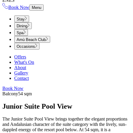
EN
ES
Book Now
Menu
Stay
Dining
Spa
Amù Beach Club
Occasions
Offers
What's On
About
Gallery
Contact
Book Now
Balcony​​​​‌ ‍ ​‍​‍‌‍ ‌ ​‍‌‍‍‌‌‍‌ ‌‍‍‌‌‍ ‍​‍​‍​ ‍‍​‍​‍‌ ​ ‌‍​‌‌‍ ‍‌‍‍‌‌ ‌​‌ ‍‌​‍ ‍‌‍‍‌‌‍ ​‍​‍​‍ ​​‍​‍‌‍‍​‌ ​‍‌‍‌‌‌‍‌‍​‍​‍​ ‍‍​‍​‍‌‍‍​‌ ‌​‌ ‌​‌ ​​‌ ​ ​ ‍‍​‍ ​‍ ‌‍ ​​‍ ‌‌‍​‌‌‍ ‍‌‍‌​​‍ ‌‌ ​‍​‍ ‌‌‍‍​‌‍ ‌ ‌​‌‍‌‌‌‍ ​‌ ​ ​‍ ‌‌ ​ ‌ ‌​‌ ‌‌‌‍‌​‌‍‍‌‌‍ ​‍ ‍‌ ‌‍‌‍‌‌‌ ​‍‌‍​ ‌‍‌‌‌‍ ​​‍ ‍‌‍​‌‌ ​​‌ ​​​‍ ‌‍‍‌‌‍ ‍‌ ‌​‌‍‌‌‌‍ ‍‌ ‌​​‍ ‌‍‌‌‌‍‌​‌‍‍‌‌ ‌​​‍ ‌‍ ‌‌‍ ‌‍‌​‌‍‌‌​ ‌‌ ​​‌ ​‍‌‍‌‌‌ ​ ‌‍‌‌‌‍ ‍‌ ‌​‌‍​‌‌ ‌​‌‍‍‌‌‍ ‌‍ ‍​ ‍ ‌‍‍‌‌‍‌​​ ‌​ ‍​​ ‌‍‌‍‌‍​ ‌‍‌‍​ ‌‍​‍​ ‌​‌‍​‍​‍ ‌​ ‌ ​ ‌‍​ ​​​ ‍‌​‍ ‌​ ‌​​ ‌‌‌‍​ ​ ‍‌​‍ ‌​ ‍​‌‍​‍​ ‌ ​ ‌ ​‍ ‌‌‍​‌​ ​‌​ ‌‌​ ‍‌‌‍​‍‌‍​‌​ ​‌​ ​‌‌‍‌‍​ ‌‍​ ​‌​ ‍‌​ ‍ ‌ ‌​‌ ‍‌‌ ​​‌‍‌‌​ ‌‌‍‍​‌‍ ‌ ‌​‌‍‌‌‌‍ ​‌‌​‍‌‍ ‌‍ ‌‍ ‌‌‌​ ‌ ‌‌‌‍‍‌‌ ‌​‌‍‌‌‌​​‌‌‍ ‌‌‍‌‌‌‍ ‍‌‍‍‌‌ ‌​‌ ‍‌​ ‍ ‌ ​​‌‍​‌‌ ‌​‌‍‍​​ ‌‌ ‌​‌‍‍‌‌ ‌​‌‍ ​‌‍‌‌​ ‌‍​‍‌‍​‌‌ ​ ‌‍‌‌‌‌‌‌‌ ​‍‌‍ ​​ ‌‌‍‍​‌ ‌​‌ ‌​‌ ​​‌ ​ ​‍‌‌​ ​ ‌​​‌​‍‌‌​ ​‍‌​‌‍​‍‌‌​ ​‍‌​‌‍‌‍ ​​‍ ‌‌‍​‌‌‍ ‍‌‍‌​​‍ ‌‌ ​‍​‍ ‌‌‍‍​‌‍ ‌ ‌​‌‍‌‌‌‍ ​‌ ​ ​‍ ‌‌ ​ ‌ ‌​‌ ‌‌‌‍‌​‌‍‍‌‌‍ ​‍ ‍‌ ‌‍‌‍‌‌‌ ​‍‌‍​ ‌‍‌‌‌‍ ​​‍ ‍‌‍​‌‌ ​​‌ ​​​‍‌‍‌‍‍‌‌‍‌​​ ‌​ ‍​​ ‌‍‌‍‌‍​ ‌‍‌‍​ ‌‍​‍​ ‌​‌‍​‍​‍ ‌​ ‌ ​ ‌‍​ ​​​ ‍‌​‍ ‌​ ‌​​ ‌‌‌‍​ ​ ‍‌​‍ ‌​ ‍​‌‍​‍​ ‌ ​ ‌ ​‍ ‌‌‍​‌​ ​‌​ ‌‌​ ‍‌‌‍​‍‌‍​‌​ ​‌​ ​‌‌‍‌‍​ ‌‍​ ​‌​ ‍‌​‍‌‍‌ ‌​‌ ‍‌‌ ​​‌‍‌‌​ ‌‌‍‍​‌‍ ‌ ‌​‌‍‌‌‌‍ ​‌‌​‍‌‍ ‌‍ ‌‍ ‌‌‌​ ‌ ‌‌‌‍‍‌‌ ‌​‌‍‌‌‌​​‌‌‍ ‌‌‍‌‌‌‍ ‍‌‍‍‌‌ ‌​‌ ‍‌​‍‌‍‌ ​​‌‍​‌‌ ‌​‌‍‍​​ ‌‌ ‌​‌‍‍‌‌ ‌​‌‍ ​‌‍‌‌​‍‌‍‌ ​​‌‍‌‌‌ ​‍‌ ​ ‌ ​​‌‍‌‌‌‍​ ‌ ‌​‌‍‍‌‌ ‌‍‌‍‌‌​ ‌‌ ​​‌ ‌‌‌‍​‍‌‍ ​‌‍‍‌‌ ​ ‌‍‍​‌‍‌‌‌‍‌​​‍​‍‌ ‌
54 sqm​​​​‌ ‍ ​‍​‍‌‍ ‌ ​‍‌‍‍‌‌‍‌ ‌‍‍‌‌‍ ‍​‍​‍​ ‍‍​‍​‍‌ ​ ‌‍​‌‌‍ ‍‌‍‍‌‌ ‌​‌ ‍‌​‍ ‍‌‍‍‌‌‍ ​‍​‍​‍ ​​‍​‍‌‍‍​‌ ​‍‌‍‌‌‌‍‌‍​‍​‍​ ‍‍​‍​‍‌‍‍​‌ ‌​‌ ‌​‌ ​​‌ ​ ​ ‍‍​‍ ​‍ ‌‍ ​​‍ ‌‌‍​‌‌‍ ‍‌‍‌​​‍ ‌‌ ​‍​‍ ‌‌‍‍​‌‍ ‌ ‌​‌‍‌‌‌‍ ​‌ ​ ​‍ ‌‌ ​ ‌ ‌​‌ ‌‌‌‍‌​‌‍‍‌‌‍ ​‍ ‍‌ ‌‍‌‍‌‌‌ ​‍‌‍​ ‌‍‌‌‌‍ ​​‍ ‍‌‍​‌‌ ​​‌ ​​​‍ ‌‍‍‌‌‍ ‍‌ ‌​‌‍‌‌‌‍ ‍‌ ‌​​‍ ‌‍‌‌‌‍‌​‌‍‍‌‌ ‌​​‍ ‌‍ ‌‌‍ ‌‍‌​‌‍‌‌​ ‌‌ ​​‌ ​‍‌‍‌‌‌ ​ ‌‍‌‌‌‍ ‍‌ ‌​‌‍​‌‌ ‌​‌‍‍‌‌‍ ‌‍ ‍​ ‍ ‌‍‍‌‌‍‌​​ ‌‌‍‌‌​ ​​​ ‌ ​ ‌‌‌‍‌​‌‍​‍​ ‌‍​ ‌ ​‍ ‌​ ​‌‌‍‌‌​ ​‍‌‍​ ​‍ ‌​ ‌​​ ​​​ ‍​​ ‌‍​‍ ‌​ ‍‌‌‍​ ​ ​‌​ ‌​​‍ ‌‌‍​‌‌‍‌‌​ ‍‌​ ‍​​ ​​​ ‌‍‌‍‌‌​ ‌‍​ ‌ ​ ‌​‌‍​ ​ ​​​ ‍ ‌ ‌​‌ ‍‌‌ ​​‌‍‌‌​ ‌‌‍‍​‌‍ ‌ ‌​‌‍‌‌‌‍ ​‌‌​‍‌‍ ‌‍ ‌‍ ‌‌‌​ ‌ ‌‌‌‍‍‌‌ ‌​‌‍‌‌‌​​‌‌‍ ‌‌‍‌‌‌‍ ‍‌‍‍‌‌ ‌​‌ ‍‌​ ‍ ‌ ​​‌‍​‌‌ ‌​‌‍‍​​ ‌‌ ‌​‌‍‍‌‌ ‌​‌‍ ​‌‍‌‌​ ‌‍​‍‌‍​‌‌ ​ ‌‍‌‌‌‌‌‌‌ ​‍‌‍ ​​ ‌‌‍‍​‌ ‌​‌ ‌​‌ ​​‌ ​ ​‍‌‌​ ​ ‌​​‌​‍‌‌​ ​‍‌​‌‍​‍‌‌​ ​‍‌​‌‍‌‍ ​​‍ ‌‌‍​‌‌‍ ‍‌‍‌​​‍ ‌‌ ​‍​‍ ‌‌‍‍​‌‍ ‌ ‌​‌‍‌‌‌‍ ​‌ ​ ​‍ ‌‌ ​ ‌ ‌​‌ ‌‌‌‍‌​‌‍‍‌‌‍ ​‍ ‍‌ ‌‍‌‍‌‌‌ ​‍‌‍​ ‌‍‌‌‌‍ ​​‍ ‍‌‍​‌‌ ​​‌ ​​​‍‌‍‌‍‍‌‌‍‌​​ ‌‌‍‌‌​ ​​​ ‌ ​ ‌‌‌‍‌​‌‍​‍​ ‌‍​ ‌ ​‍ ‌​ ​‌‌‍‌‌​ ​‍‌‍​ ​‍ ‌​ ‌​​ ​​​ ‍​​ ‌‍​‍ ‌​ ‍‌‌‍​ ​ ​‌​ ‌​​‍ ‌‌‍​‌‌‍‌‌​ ‍‌​ ‍​​ ​​​ ‌‍‌‍‌‌​ ‌‍​ ‌ ​ ‌​‌‍​ ​ ​​​‍‌‍‌ ‌​‌ ‍‌‌ ​​‌‍‌‌​ ‌‌‍‍​‌‍ ‌ ‌​‌‍‌‌‌‍ ​‌‌​‍‌‍ ‌‍ ‌‍ ‌‌‌​ ‌ ‌‌‌‍‍‌‌ ‌​‌‍‌‌‌​​‌‌‍ ‌‌‍‌‌‌‍ ‍‌‍‍‌‌ ‌​‌ ‍‌​‍‌‍‌ ​​‌‍​‌‌ ‌​‌‍‍​​ ‌‌ ‌​‌‍‍‌‌ ‌​‌‍ ​‌‍‌‌​‍‌‍‌ ​​‌‍‌‌‌ ​‍‌ ​ ‌ ​​‌‍‌‌‌‍​ ‌ ‌​‌‍‍‌‌ ‌‍‌‍‌‌​ ‌‌ ​​‌ ‌‌‌‍​‍‌‍ ​‌‍‍‌‌ ​ ‌‍‍​‌‍‌‌‌‍‌​​‍​‍‌ ‌
Junior Suite Pool View​​​​‌ ‍ ​‍​‍‌‍ ‌ ​‍‌‍‍‌‌‍‌ ‌‍‍‌‌‍ ‍​‍​‍​ ‍‍​‍​‍‌ ​ ‌‍​‌‌‍ ‍‌‍‍‌‌ ‌​‌ ‍‌​‍ ‍‌‍‍‌‌‍ ​‍​‍​‍ ​​‍​‍‌‍‍​‌ ​‍‌‍‌‌‌‍‌‍​‍​‍​ ‍‍​‍​‍‌‍‍​‌ ‌​‌ ‌​‌ ​​‌ ​ ​ ‍‍​‍ ​‍ ‌‍ ​​‍ ‌‌‍​‌‌‍ ‍‌‍‌​​‍ ‌‌ ​‍​‍ ‌‌‍‍​‌‍ ‌ ‌​‌‍‌‌‌‍ ​‌ ​ ​‍ ‌‌ ​ ‌ ‌​‌ ‌‌‌‍‌​‌‍‍‌‌‍ ​‍ ‍‌ ‌‍‌‍‌‌‌ ​‍‌‍​ ‌‍‌‌‌‍ ​​‍ ‍‌‍​‌‌ ​​‌ ​​​‍ ‌‍‍‌‌‍ ‍‌ ‌​‌‍‌‌‌‍ ‍‌ ‌​​‍ ‌‍‌‌‌‍‌​‌‍‍‌‌ ‌​​‍ ‌‍ ‌‌‍ ‌‍‌​‌‍‌‌​ ‌‌ ​​‌ ​‍‌‍‌‌‌ ​ ‌‍‌‌‌‍ ‍‌ ‌​‌‍​‌‌ ‌​‌‍‍‌‌‍ ‌‍ ‍​ ‍ ‌‍‍‌‌‍‌​​ ‌​ ‌​​ ​‌​ ‌‌‌‍​‍​ ‍‌​ ‌‍​ ‌​‌‍​ ​‍ ‌​ ​‌‌‍​‍​ ​ ‌‍​‌​‍ ‌​ ‌​​ ​‌‌‍​‌‌‍​ ​‍ ‌‌‍​‍​ ​​​ ‌‌‌‍‌‍​‍ ‌‌‍‌​​ ‌​​ ‌​‌‍‌‌‌‍‌‍‌‍​‍‌‍​‌​ ​‌​ ‌‍‌‍‌‌​ ​‌​ ​ ​ ‍ ‌ ‌​‌ ‍‌‌ ​​‌‍‌‌​ ‌‌‍‍​‌‍ ‌ ‌​‌‍‌‌‌‍ ​‌‌​‍‌‍ ‌‍ ‌‍ ‌‌‌​ ‌ ‌‌‌‍‍‌‌ ‌​‌‍‌‌​ ‍ ‌ ​​‌‍​‌‌ ‌​‌‍‍​​ ‌‌ ‌​‌‍‍‌‌ ‌​‌‍ ​‌‍‌‌​ ‌‍​‍‌‍​‌‌ ​ ‌‍‌‌‌‌‌‌‌ ​‍‌‍ ​​ ‌‌‍‍​‌ ‌​‌ ‌​‌ ​​‌ ​ ​‍‌‌​ ​ ‌​​‌​‍‌‌​ ​‍‌​‌‍​‍‌‌​ ​‍‌​‌‍‌‍ ​​‍ ‌‌‍​‌‌‍ ‍‌‍‌​​‍ ‌‌ ​‍​‍ ‌‌‍‍​‌‍ ‌ ‌​‌‍‌‌‌‍ ​‌ ​ ​‍ ‌‌ ​ ‌ ‌​‌ ‌‌‌‍‌​‌‍‍‌‌‍ ​‍ ‍‌ ‌‍‌‍‌‌‌ ​‍‌‍​ ‌‍‌‌‌‍ ​​‍ ‍‌‍​‌‌ ​​‌ ​​​‍‌‍‌‍‍‌‌‍‌​​ ‌​ ‌​​ ​‌​ ‌‌‌‍​‍​ ‍‌​ ‌‍​ ‌​‌‍​ ​‍ ‌​ ​‌‌‍​‍​ ​ ‌‍​‌​‍ ‌​ ‌​​ ​‌‌‍​‌‌‍​ ​‍ ‌‌‍​‍​ ​​​ ‌‌‌‍‌‍​‍ ‌‌‍‌​​ ‌​​ ‌​‌‍‌‌‌‍‌‍‌‍​‍‌‍​‌​ ​‌​ ‌‍‌‍‌‌​ ​‌​ ​ ​‍‌‍‌ ‌​‌ ‍‌‌ ​​‌‍‌‌​ ‌‌‍‍​‌‍ ‌ ‌​‌‍‌‌‌‍ ​‌‌​‍‌‍ ‌‍ ‌‍ ‌‌‌​ ‌ ‌‌‌‍‍‌‌ ‌​‌‍‌‌​‍‌‍‌ ​​‌‍​‌‌ ‌​‌‍‍​​ ‌‌ ‌​‌‍‍‌‌ ‌​‌‍ ​‌‍‌‌​‍‌‍‌ ​​‌‍‌‌‌ ​‍‌ ​ ‌ ​​‌‍‌‌‌‍​ ‌ ‌​‌‍‍‌‌ ‌‍‌‍‌‌​ ‌‌ ​​‌ ‌‌‌‍​‍‌‍ ​‌‍‍‌‌ ​ ‌‍‍​‌‍‌‌‌‍‌​​‍​‍‌ ‌
The Junior Suite Pool View brings together the elegant proportions
and Andalusian character of the suite category with the lively, sun-
dappled energy of the resort pool below. At 54 sqm, it is a