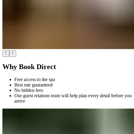
Why Book Direct​​​​‌ ‍ ​‍​‍‌‍ ‌ ​‍‌‍‍‌‌‍‌ ‌‍‍‌‌‍ ‍​‍​‍​ ‍‍​‍​‍‌ ​ ‌‍​‌‌‍ ‍‌‍‍‌‌ ‌​‌ ‍‌​‍ ‍‌‍‍‌‌‍ ​‍​‍​‍ ​​‍​‍‌‍‍​‌ ​‍‌‍‌‌‌‍‌‍​‍​‍​ ‍‍​‍​‍‌‍‍​‌ ‌​‌ ‌​‌ ​​‌ ​ ​ ‍‍​‍ ​‍ ‌‍ ​​‍ ‌‌‍​‌‌‍ ‍‌‍‌​​‍ ‌‌ ​‍​‍ ‌‌‍‍​‌‍ ‌ ‌​‌‍‌‌‌‍ ​‌ ​ ​‍ ‌‌ ​ ‌ ‌​‌ ‌‌‌‍‌​‌‍‍‌‌‍ ​‍ ‍‌ ‌‍‌‍‌‌‌ ​‍‌‍​ ‌‍‌‌‌‍ ​​‍ ‍‌‍​‌‌ ​​‌ ​​​‍ ‌‍‍‌‌‍ ‍‌ ‌​‌‍‌‌‌‍ ‍‌ ‌​​‍ ‌‍‌‌‌‍‌​‌‍‍‌‌ ‌​​‍ ‌‍ ‌‌‍ ‌‍‌​‌‍‌‌​ ‌‌ ​​‌ ​‍‌‍‌‌‌ ​ ‌‍‌‌‌‍ ‍‌ ‌​‌‍​‌‌ ‌​‌‍‍‌‌‍ ‌‍ ‍​ ‍ ‌‍‍‌‌‍‌​​ ‌​ ‌​​ ​‌​ ‌‌‌‍​‍​ ‍‌​ ‌‍​ ‌​‌‍​ ​‍ ‌​ ​‌‌‍​‍​ ​ ‌‍​‌​‍ ‌​ ‌​​ ​‌‌‍​‌‌‍​ ​‍ ‌‌‍​‍​ ​​​ ‌‌‌‍‌‍​‍ ‌‌‍‌​​ ‌​​ ‌​‌‍‌‌‌‍‌‍‌‍​‍‌‍​‌​ ​‌​ ‌‍‌‍‌‌​ ​‌​ ​ ​ ‍ ‌ ‌​‌ ‍‌‌ ​​‌‍‌‌​ ‌‌‍‍​‌‍ ‌ ‌​‌‍‌‌‌‍ ​‌‌​‍‌‍ ‌‍ ‌‍ ‌‌‌​ ‌ ‌‌‌‍‍‌‌ ‌​‌‍‌‌​ ‍ ‌ ​​‌‍​‌‌ ‌​‌‍‍​​ ‌‌ ​​‌‍​‌‌‍‌ ‌‍‌‌‌​​‍‌ ‌‌‌‍‍‌‌‍ ​‌‍‌​‌‍‌‌‌ ​‍​‍‌‌​ ‌‌‌​​‍‌‌ ‌‍‍ ‌‍‌‌‌ ‍‌​‍‌‌​ ​ ‌​‌​​‍‌‌​ ​ ‌​‌​​‍‌‌​ ​‍​ ​‍​ ​‍​ ‌‌‌‍​‍‌‍​‍​ ‌​​ ‌ ​ ‍‌​ ​​​ ​​​ ‍‌​ ​‌​ ‌‍​‍‌‌​ ​‍​ ​‍​‍‌‌​ ‌‌‌​‌​​‍ ‍‌‍‍​‌‍‌‌‌‍​‌‌‍‌​‌‍‍‌‌‍ ‍‌‍‌ ​ ‌‍​‍‌‍​‌‌ ​ ‌‍‌‌‌‌‌‌‌ ​‍‌‍ ​​ ‌‌‍‍​‌ ‌​‌ ‌​‌ ​​‌ ​ ​‍‌‌​ ​ ‌​​‌​‍‌‌​ ​‍‌​‌‍​‍‌‌​ ​‍‌​‌‍‌‍ ​​‍ ‌‌‍​‌‌‍ ‍‌‍‌​​‍ ‌‌ ​‍​‍ ‌‌‍‍​‌‍ ‌ ‌​‌‍‌‌‌‍ ​‌ ​ ​‍ ‌‌ ​ ‌ ‌​‌ ‌‌‌‍‌​‌‍‍‌‌‍ ​‍ ‍‌ ‌‍‌‍‌‌‌ ​‍‌‍​ ‌‍‌‌‌‍ ​​‍ ‍‌‍​‌‌ ​​‌ ​​​‍‌‍‌‍‍‌‌‍‌​​ ‌​ ‌​​ ​‌​ ‌‌‌‍​‍​ ‍‌​ ‌‍​ ‌​‌‍​ ​‍ ‌​ ​‌‌‍​‍​ ​ ‌‍​‌​‍ ‌​ ‌​​ ​‌‌‍​‌‌‍​ ​‍ ‌‌‍​‍​ ​​​ ‌‌‌‍‌‍​‍ ‌‌‍‌​​ ‌​​ ‌​‌‍‌‌‌‍‌‍‌‍​‍‌‍​‌​ ​‌​ ‌‍‌‍‌‌​ ​‌​ ​ ​‍‌‍‌ ‌​‌ ‍‌‌ ​​‌‍‌‌​ ‌‌‍‍​‌‍ ‌ ‌​‌‍‌‌‌‍ ​‌‌​‍‌‍ ‌‍ ‌‍ ‌‌‌​ ‌ ‌‌‌‍‍‌‌ ‌​‌‍‌‌​‍‌‍‌ ​​‌‍​‌‌ ‌​‌‍‍​​ ‌‌ ​​‌‍​‌‌‍‌ ‌‍‌‌‌​​‍‌ ‌‌‌‍‍‌‌‍ ​‌‍‌​‌‍‌‌‌ ​‍​‍‌‌​ ‌‌‌​​‍‌‌ ‌‍‍ ‌‍‌‌‌ ‍‌​‍‌‌​ ​ ‌​‌​​‍‌‌​ ​ ‌​‌​​‍‌‌​ ​‍​ ​‍​ ​‍​ ‌‌‌‍​‍‌‍​‍​ ‌​​ ‌ ​ ‍‌​ ​​​ ​​​ ‍‌​ ​‌​ ‌‍​‍‌‌​ ​‍​ ​‍​‍‌‌​ ‌‌‌​‌​​‍ ‍‌‍‍​‌‍‌‌‌‍​‌‌‍‌​‌‍‍‌‌‍ ‍‌‍‌ ​‍‌‍‌ ​​‌‍‌‌‌ ​‍‌ ​ ‌ ​​‌‍‌‌‌‍​ ‌ ‌​‌‍‍‌‌ ‌‍‌‍‌‌​ ‌‌ ​​‌ ‌‌‌‍​‍‌‍ ​‌‍‍‌‌ ​ ‌‍‍​‌‍‌‌‌‍‌​​‍​‍‌ ‌
Free access to the spa​​​​‌ ‍ ​‍​‍‌‍ ‌ ​‍‌‍‍‌‌‍‌ ‌‍‍‌‌‍ ‍​‍​‍​ ‍‍​‍​‍‌ ​ ‌‍​‌‌‍ ‍‌‍‍‌‌ ‌​‌ ‍‌​‍ ‍‌‍‍‌‌‍ ​‍​‍​‍ ​​‍​‍‌‍‍​‌ ​‍‌‍‌‌‌‍‌‍​‍​‍​ ‍‍​‍​‍‌‍‍​‌ ‌​‌ ‌​‌ ​​‌ ​ ​ ‍‍​‍ ​‍ ‌‍ ​​‍ ‌‌‍​‌‌‍ ‍‌‍‌​​‍ ‌‌ ​‍​‍ ‌‌‍‍​‌‍ ‌ ‌​‌‍‌‌‌‍ ​‌ ​ ​‍ ‌‌ ​ ‌ ‌​‌ ‌‌‌‍‌​‌‍‍‌‌‍ ​‍ ‍‌ ‌‍‌‍‌‌‌ ​‍‌‍​ ‌‍‌‌‌‍ ​​‍ ‍‌‍​‌‌ ​​‌ ​​​‍ ‌‍‍‌‌‍ ‍‌ ‌​‌‍‌‌‌‍ ‍‌ ‌​​‍ ‌‍‌‌‌‍‌​‌‍‍‌‌ ‌​​‍ ‌‍ ‌‌‍ ‌‍‌​‌‍‌‌​ ‌‌ ​​‌ ​‍‌‍‌‌‌ ​ ‌‍‌‌‌‍ ‍‌ ‌​‌‍​‌‌ ‌​‌‍‍‌‌‍ ‌‍ ‍​ ‍ ‌‍‍‌‌‍‌​​ ‌​ ‌​​ ​‌​ ‌‌‌‍​‍​ ‍‌​ ‌‍​ ‌​‌‍​ ​‍ ‌​ ​‌‌‍​‍​ ​ ‌‍​‌​‍ ‌​ ‌​​ ​‌‌‍​‌‌‍​ ​‍ ‌‌‍​‍​ ​​​ ‌‌‌‍‌‍​‍ ‌‌‍‌​​ ‌​​ ‌​‌‍‌‌‌‍‌‍‌‍​‍‌‍​‌​ ​‌​ ‌‍‌‍‌‌​ ​‌​ ​ ​ ‍ ‌ ‌​‌ ‍‌‌ ​​‌‍‌‌​ ‌‌‍‍​‌‍ ‌ ‌​‌‍‌‌‌‍ ​‌‌​‍‌‍ ‌‍ ‌‍ ‌‌‌​ ‌ ‌‌‌‍‍‌‌ ‌​‌‍‌‌​ ‍ ‌ ​​‌‍​‌‌ ‌​‌‍‍​​ ‌‌ ​​‌‍​‌‌‍‌ ‌‍‌‌‌​​‍‌ ‌‌‌‍‍‌‌‍ ​‌‍‌​‌‍‌‌‌ ​‍​‍‌‌​ ‌‌‌​​‍‌‌ ‌‍‍ ‌‍‌‌‌ ‍‌​‍‌‌​ ​ ‌​‌​​‍‌‌​ ​ ‌​‌​​‍‌‌​ ​‍​ ​‍​ ​‍​ ‌‌‌‍​‍‌‍​‍​ ‌​​ ‌ ​ ‍‌​ ​​​ ​​​ ‍‌​ ​‌​ ‌‍​‍‌‌​ ​‍​ ​‍​‍‌‌​ ‌‌‌​‌​​‍ ‍‌‍​‍‌‍ ‌‍‌​‌ ‍‌​‍‌‌​ ‌‌‌​​‍‌‌ ‌‍‍ ‌‍‌‌‌ ‍‌​‍‌‌​ ​ ‌​‌​​‍‌‌​ ​ ‌​‌​​‍‌‌​ ​‍​ ​‍‌‍‌‍​ ​ ‌‍‌​​ ‍‌​ ​‍‌‍‌​‌‍‌‍​ ‌‌‌‍​‍​ ​ ​ ‌ ​ ​‌​‍‌‌​ ​‍​ ​‍​‍‌‌​ ‌‌‌​‌​​‍ ‍‌‍​ ‌‍‍​‌‍‍‌‌‍ ​‌‍‌​‌ ​‍‌‍‌‌‌‍ ‍​‍‌‌​ ‌‌‌​​‍‌‌ ‌‍‍ ‌‍‌‌‌ ‍‌​‍‌‌​ ​ ‌​‌​​‍‌‌​ ​ ‌​‌​​‍‌‌​ ​‍​ ​‍‌‍‌‌‌‍‌‌‌‍​‍‌‍‌‌​ ‌ ‌‍​‌‌‍​‌‌‍​‍​ ‌​​ ​‍​ ‌‌‌‍​‌​‍‌‌​ ​‍​ ​‍​‍‌‌​ ‌‌‌​‌​​‍ ‍‌ ‌​‌‍‌‌‌ ‍​‌ ‌​​ ‌‍​‍‌‍​‌‌ ​ ‌‍‌‌‌‌‌‌‌ ​‍‌‍ ​​ ‌‌‍‍​‌ ‌​‌ ‌​‌ ​​‌ ​ ​‍‌‌​ ​ ‌​​‌​‍‌‌​ ​‍‌​‌‍​‍‌‌​ ​‍‌​‌‍‌‍ ​​‍ ‌‌‍​‌‌‍ ‍‌‍‌​​‍ ‌‌ ​‍​‍ ‌‌‍‍​‌‍ ‌ ‌​‌‍‌‌‌‍ ​‌ ​ ​‍ ‌‌ ​ ‌ ‌​‌ ‌‌‌‍‌​‌‍‍‌‌‍ ​‍ ‍‌ ‌‍‌‍‌‌‌ ​‍‌‍​ ‌‍‌‌‌‍ ​​‍ ‍‌‍​‌‌ ​​‌ ​​​‍‌‍‌‍‍‌‌‍‌​​ ‌​ ‌​​ ​‌​ ‌‌‌‍​‍​ ‍‌​ ‌‍​ ‌​‌‍​ ​‍ ‌​ ​‌‌‍​‍​ ​ ‌‍​‌​‍ ‌​ ‌​​ ​‌‌‍​‌‌‍​ ​‍ ‌‌‍​‍​ ​​​ ‌‌‌‍‌‍​‍ ‌‌‍‌​​ ‌​​ ‌​‌‍‌‌‌‍‌‍‌‍​‍‌‍​‌​ ​‌​ ‌‍‌‍‌‌​ ​‌​ ​ ​‍‌‍‌ ‌​‌ ‍‌‌ ​​‌‍‌‌​ ‌‌‍‍​‌‍ ‌ ‌​‌‍‌‌‌‍ ​‌‌​‍‌‍ ‌‍ ‌‍ ‌‌‌​ ‌ ‌‌‌‍‍‌‌ ‌​‌‍‌‌​‍‌‍‌ ​​‌‍​‌‌ ‌​‌‍‍​​ ‌‌ ​​‌‍​‌‌‍‌ ‌‍‌‌‌​​‍‌ ‌‌‌‍‍‌‌‍ ​‌‍‌​‌‍‌‌‌ ​‍​‍‌‌​ ‌‌‌​​‍‌‌ ‌‍‍ ‌‍‌‌‌ ‍‌​‍‌‌​ ​ ‌​‌​​‍‌‌​ ​ ‌​‌​​‍‌‌​ ​‍​ ​‍​ ​‍​ ‌‌‌‍​‍‌‍​‍​ ‌​​ ‌ ​ ‍‌​ ​​​ ​​​ ‍‌​ ​‌​ ‌‍​‍‌‌​ ​‍​ ​‍​‍‌‌​ ‌‌‌​‌​​‍ ‍‌‍​‍‌‍ ‌‍‌​‌ ‍‌​‍‌‌​ ‌‌‌​​‍‌‌ ‌‍‍ ‌‍‌‌‌ ‍‌​‍‌‌​ ​ ‌​‌​​‍‌‌​ ​ ‌​‌​​‍‌‌​ ​‍​ ​‍‌‍‌‍​ ​ ‌‍‌​​ ‍‌​ ​‍‌‍‌​‌‍‌‍​ ‌‌‌‍​‍​ ​ ​ ‌ ​ ​‌​‍‌‌​ ​‍​ ​‍​‍‌‌​ ‌‌‌​‌​​‍ ‍‌‍​ ‌‍‍​‌‍‍‌‌‍ ​‌‍‌​‌ ​‍‌‍‌‌‌‍ ‍​‍‌‌​ ‌‌‌​​‍‌‌ ‌‍‍ ‌‍‌‌‌ ‍‌​‍‌‌​ ​ ‌​‌​​‍‌‌​ ​ ‌​‌​​‍‌‌​ ​‍​ ​‍‌‍‌‌‌‍‌‌‌‍​‍‌‍‌‌​ ‌ ‌‍​‌‌‍​‌‌‍​‍​ ‌​​ ​‍​ ‌‌‌‍​‌​‍‌‌​ ​‍​ ​‍​‍‌‌​ ‌‌‌​‌​​‍ ‍‌ ‌​‌‍‌‌‌ ‍​‌ ‌​​‍‌‍‌ ​​‌‍‌‌‌ ​‍‌ ​ ‌ ​​‌‍‌‌‌‍​ ‌ ‌​‌‍‍‌‌ ‌‍‌‍‌‌​ ‌‌ ​​‌ ‌‌‌‍​‍‌‍ ​‌‍‍‌‌ ​ ‌‍‍​‌‍‌‌‌‍‌​​‍​‍‌ ‌
Best rate guaranteed​​​​‌ ‍ ​‍​‍‌‍ ‌ ​‍‌‍‍‌‌‍‌ ‌‍‍‌‌‍ ‍​‍​‍​ ‍‍​‍​‍‌ ​ ‌‍​‌‌‍ ‍‌‍‍‌‌ ‌​‌ ‍‌​‍ ‍‌‍‍‌‌‍ ​‍​‍​‍ ​​‍​‍‌‍‍​‌ ​‍‌‍‌‌‌‍‌‍​‍​‍​ ‍‍​‍​‍‌‍‍​‌ ‌​‌ ‌​‌ ​​‌ ​ ​ ‍‍​‍ ​‍ ‌‍ ​​‍ ‌‌‍​‌‌‍ ‍‌‍‌​​‍ ‌‌ ​‍​‍ ‌‌‍‍​‌‍ ‌ ‌​‌‍‌‌‌‍ ​‌ ​ ​‍ ‌‌ ​ ‌ ‌​‌ ‌‌‌‍‌​‌‍‍‌‌‍ ​‍ ‍‌ ‌‍‌‍‌‌‌ ​‍‌‍​ ‌‍‌‌‌‍ ​​‍ ‍‌‍​‌‌ ​​‌ ​​​‍ ‌‍‍‌‌‍ ‍‌ ‌​‌‍‌‌‌‍ ‍‌ ‌​​‍ ‌‍‌‌‌‍‌​‌‍‍‌‌ ‌​​‍ ‌‍ ‌‌‍ ‌‍‌​‌‍‌‌​ ‌‌ ​​‌ ​‍‌‍‌‌‌ ​ ‌‍‌‌‌‍ ‍‌ ‌​‌‍​‌‌ ‌​‌‍‍‌‌‍ ‌‍ ‍​ ‍ ‌‍‍‌‌‍‌​​ ‌​ ‌​​ ​‌​ ‌‌‌‍​‍​ ‍‌​ ‌‍​ ‌​‌‍​ ​‍ ‌​ ​‌‌‍​‍​ ​ ‌‍​‌​‍ ‌​ ‌​​ ​‌‌‍​‌‌‍​ ​‍ ‌‌‍​‍​ ​​​ ‌‌‌‍‌‍​‍ ‌‌‍‌​​ ‌​​ ‌​‌‍‌‌‌‍‌‍‌‍​‍‌‍​‌​ ​‌​ ‌‍‌‍‌‌​ ​‌​ ​ ​ ‍ ‌ ‌​‌ ‍‌‌ ​​‌‍‌‌​ ‌‌‍‍​‌‍ ‌ ‌​‌‍‌‌‌‍ ​‌‌​‍‌‍ ‌‍ ‌‍ ‌‌‌​ ‌ ‌‌‌‍‍‌‌ ‌​‌‍‌‌​ ‍ ‌ ​​‌‍​‌‌ ‌​‌‍‍​​ ‌‌ ​​‌‍​‌‌‍‌ ‌‍‌‌‌​​‍‌ ‌‌‌‍‍‌‌‍ ​‌‍‌​‌‍‌‌‌ ​‍​‍‌‌​ ‌‌‌​​‍‌‌ ‌‍‍ ‌‍‌‌‌ ‍‌​‍‌‌​ ​ ‌​‌​​‍‌‌​ ​ ‌​‌​​‍‌‌​ ​‍​ ​‍​ ​‍​ ‌‌‌‍​‍‌‍​‍​ ‌​​ ‌ ​ ‍‌​ ​​​ ​​​ ‍‌​ ​‌​ ‌‍​‍‌‌​ ​‍​ ​‍​‍‌‌​ ‌‌‌​‌​​‍ ‍‌‍​‍‌‍ ‌‍‌​‌ ‍‌​‍‌‌​ ‌‌‌​​‍‌‌ ‌‍‍ ‌‍‌‌‌ ‍‌​‍‌‌​ ​ ‌​‌​​‍‌‌​ ​ ‌​‌​​‍‌‌​ ​‍​ ​‍​ ​ ‌‍‌‌​ ‍​​ ‍‌‌‍‌‌‌‍​‌​ ‍‌‌‍‌‌​ ‌‌​ ​‍‌‍‌‌‌‍‌​​‍‌‌​ ​‍​ ​‍​‍‌‌​ ‌‌‌​‌​​‍ ‍‌‍​ ‌‍‍​‌‍‍‌‌‍ ​‌‍‌​‌ ​‍‌‍‌‌‌‍ ‍​‍‌‌​ ‌‌‌​​‍‌‌ ‌‍‍ ‌‍‌‌‌ ‍‌​‍‌‌​ ​ ‌​‌​​‍‌‌​ ​ ‌​‌​​‍‌‌​ ​‍​ ​‍‌‍‌‌‌‍‌‌‌‍​‍‌‍‌‌​ ‌ ‌‍​‌‌‍​‌‌‍​‍​ ‌​​ ​‍​ ‌‌‌‍​‌​‍‌‌​ ​‍​ ​‍​‍‌‌​ ‌‌‌​‌​​‍ ‍‌ ‌​‌‍‌‌‌ ‍​‌ ‌​​ ‌‍​‍‌‍​‌‌ ​ ‌‍‌‌‌‌‌‌‌ ​‍‌‍ ​​ ‌‌‍‍​‌ ‌​‌ ‌​‌ ​​‌ ​ ​‍‌‌​ ​ ‌​​‌​‍‌‌​ ​‍‌​‌‍​‍‌‌​ ​‍‌​‌‍‌‍ ​​‍ ‌‌‍​‌‌‍ ‍‌‍‌​​‍ ‌‌ ​‍​‍ ‌‌‍‍​‌‍ ‌ ‌​‌‍‌‌‌‍ ​‌ ​ ​‍ ‌‌ ​ ‌ ‌​‌ ‌‌‌‍‌​‌‍‍‌‌‍ ​‍ ‍‌ ‌‍‌‍‌‌‌ ​‍‌‍​ ‌‍‌‌‌‍ ​​‍ ‍‌‍​‌‌ ​​‌ ​​​‍‌‍‌‍‍‌‌‍‌​​ ‌​ ‌​​ ​‌​ ‌‌‌‍​‍​ ‍‌​ ‌‍​ ‌​‌‍​ ​‍ ‌​ ​‌‌‍​‍​ ​ ‌‍​‌​‍ ‌​ ‌​​ ​‌‌‍​‌‌‍​ ​‍ ‌‌‍​‍​ ​​​ ‌‌‌‍‌‍​‍ ‌‌‍‌​​ ‌​​ ‌​‌‍‌‌‌‍‌‍‌‍​‍‌‍​‌​ ​‌​ ‌‍‌‍‌‌​ ​‌​ ​ ​‍‌‍‌ ‌​‌ ‍‌‌ ​​‌‍‌‌​ ‌‌‍‍​‌‍ ‌ ‌​‌‍‌‌‌‍ ​‌‌​‍‌‍ ‌‍ ‌‍ ‌‌‌​ ‌ ‌‌‌‍‍‌‌ ‌​‌‍‌‌​‍‌‍‌ ​​‌‍​‌‌ ‌​‌‍‍​​ ‌‌ ​​‌‍​‌‌‍‌ ‌‍‌‌‌​​‍‌ ‌‌‌‍‍‌‌‍ ​‌‍‌​‌‍‌‌‌ ​‍​‍‌‌​ ‌‌‌​​‍‌‌ ‌‍‍ ‌‍‌‌‌ ‍‌​‍‌‌​ ​ ‌​‌​​‍‌‌​ ​ ‌​‌​​‍‌‌​ ​‍​ ​‍​ ​‍​ ‌‌‌‍​‍‌‍​‍​ ‌​​ ‌ ​ ‍‌​ ​​​ ​​​ ‍‌​ ​‌​ ‌‍​‍‌‌​ ​‍​ ​‍​‍‌‌​ ‌‌‌​‌​​‍ ‍‌‍​‍‌‍ ‌‍‌​‌ ‍‌​‍‌‌​ ‌‌‌​​‍‌‌ ‌‍‍ ‌‍‌‌‌ ‍‌​‍‌‌​ ​ ‌​‌​​‍‌‌​ ​ ‌​‌​​‍‌‌​ ​‍​ ​‍​ ​ ‌‍‌‌​ ‍​​ ‍‌‌‍‌‌‌‍​‌​ ‍‌‌‍‌‌​ ‌‌​ ​‍‌‍‌‌‌‍‌​​‍‌‌​ ​‍​ ​‍​‍‌‌​ ‌‌‌​‌​​‍ ‍‌‍​ ‌‍‍​‌‍‍‌‌‍ ​‌‍‌​‌ ​‍‌‍‌‌‌‍ ‍​‍‌‌​ ‌‌‌​​‍‌‌ ‌‍‍ ‌‍‌‌‌ ‍‌​‍‌‌​ ​ ‌​‌​​‍‌‌​ ​ ‌​‌​​‍‌‌​ ​‍​ ​‍‌‍‌‌‌‍‌‌‌‍​‍‌‍‌‌​ ‌ ‌‍​‌‌‍​‌‌‍​‍​ ‌​​ ​‍​ ‌‌‌‍​‌​‍‌‌​ ​‍​ ​‍​‍‌‌​ ‌‌‌​‌​​‍ ‍‌ ‌​‌‍‌‌‌ ‍​‌ ‌​​‍‌‍‌ ​​‌‍‌‌‌ ​‍‌ ​ ‌ ​​‌‍‌‌‌‍​ ‌ ‌​‌‍‍‌‌ ‌‍‌‍‌‌​ ‌‌ ​​‌ ‌‌‌‍​‍‌‍ ​‌‍‍‌‌ ​ ‌‍‍​‌‍‌‌‌‍‌​​‍​‍‌ ‌
No hidden fees​​​​‌ ‍ ​‍​‍‌‍ ‌ ​‍‌‍‍‌‌‍‌ ‌‍‍‌‌‍ ‍​‍​‍​ ‍‍​‍​‍‌ ​ ‌‍​‌‌‍ ‍‌‍‍‌‌ ‌​‌ ‍‌​‍ ‍‌‍‍‌‌‍ ​‍​‍​‍ ​​‍​‍‌‍‍​‌ ​‍‌‍‌‌‌‍‌‍​‍​‍​ ‍‍​‍​‍‌‍‍​‌ ‌​‌ ‌​‌ ​​‌ ​ ​ ‍‍​‍ ​‍ ‌‍ ​​‍ ‌‌‍​‌‌‍ ‍‌‍‌​​‍ ‌‌ ​‍​‍ ‌‌‍‍​‌‍ ‌ ‌​‌‍‌‌‌‍ ​‌ ​ ​‍ ‌‌ ​ ‌ ‌​‌ ‌‌‌‍‌​‌‍‍‌‌‍ ​‍ ‍‌ ‌‍‌‍‌‌‌ ​‍‌‍​ ‌‍‌‌‌‍ ​​‍ ‍‌‍​‌‌ ​​‌ ​​​‍ ‌‍‍‌‌‍ ‍‌ ‌​‌‍‌‌‌‍ ‍‌ ‌​​‍ ‌‍‌‌‌‍‌​‌‍‍‌‌ ‌​​‍ ‌‍ ‌‌‍ ‌‍‌​‌‍‌‌​ ‌‌ ​​‌ ​‍‌‍‌‌‌ ​ ‌‍‌‌‌‍ ‍‌ ‌​‌‍​‌‌ ‌​‌‍‍‌‌‍ ‌‍ ‍​ ‍ ‌‍‍‌‌‍‌​​ ‌​ ‌​​ ​‌​ ‌‌‌‍​‍​ ‍‌​ ‌‍​ ‌​‌‍​ ​‍ ‌​ ​‌‌‍​‍​ ​ ‌‍​‌​‍ ‌​ ‌​​ ​‌‌‍​‌‌‍​ ​‍ ‌‌‍​‍​ ​​​ ‌‌‌‍‌‍​‍ ‌‌‍‌​​ ‌​​ ‌​‌‍‌‌‌‍‌‍‌‍​‍‌‍​‌​ ​‌​ ‌‍‌‍‌‌​ ​‌​ ​ ​ ‍ ‌ ‌​‌ ‍‌‌ ​​‌‍‌‌​ ‌‌‍‍​‌‍ ‌ ‌​‌‍‌‌‌‍ ​‌‌​‍‌‍ ‌‍ ‌‍ ‌‌‌​ ‌ ‌‌‌‍‍‌‌ ‌​‌‍‌‌​ ‍ ‌ ​​‌‍​‌‌ ‌​‌‍‍​​ ‌‌ ​​‌‍​‌‌‍‌ ‌‍‌‌‌​​‍‌ ‌‌‌‍‍‌‌‍ ​‌‍‌​‌‍‌‌‌ ​‍​‍‌‌​ ‌‌‌​​‍‌‌ ‌‍‍ ‌‍‌‌‌ ‍‌​‍‌‌​ ​ ‌​‌​​‍‌‌​ ​ ‌​‌​​‍‌‌​ ​‍​ ​‍​ ​‍​ ‌‌‌‍​‍‌‍​‍​ ‌​​ ‌ ​ ‍‌​ ​​​ ​​​ ‍‌​ ​‌​ ‌‍​‍‌‌​ ​‍​ ​‍​‍‌‌​ ‌‌‌​‌​​‍ ‍‌‍​‍‌‍ ‌‍‌​‌ ‍‌​‍‌‌​ ‌‌‌​​‍‌‌ ‌‍‍ ‌‍‌‌‌ ‍‌​‍‌‌​ ​ ‌​‌​​‍‌‌​ ​ ‌​‌​​‍‌‌​ ​‍​ ​‍​ ‌‌​ ‌​​ ‌ ‌‍‌‍​ ​​‌‍​ ​ ​​​ ​‍‌‍​‌‌‍‌‍​ ‌‌‌‍​‍​‍‌‌​ ​‍​ ​‍​‍‌‌​ ‌‌‌​‌​​‍ ‍‌‍​ ‌‍‍​‌‍‍‌‌‍ ​‌‍‌​‌ ​‍‌‍‌‌‌‍ ‍​‍‌‌​ ‌‌‌​​‍‌‌ ‌‍‍ ‌‍‌‌‌ ‍‌​‍‌‌​ ​ ‌​‌​​‍‌‌​ ​ ‌​‌​​‍‌‌​ ​‍​ ​‍​ ​‌​ ‌ ​ ‌‍‌‍‌​‌‍‌‌​ ‌ ​ ‍​‌‍‌​​ ‌ ‌‍​ ‌‍​ ​ ​‍​‍‌‌​ ​‍​ ​‍​‍‌‌​ ‌‌‌​‌​​‍ ‍‌ ‌​‌‍‌‌‌ ‍​‌ ‌​​ ‌‍​‍‌‍​‌‌ ​ ‌‍‌‌‌‌‌‌‌ ​‍‌‍ ​​ ‌‌‍‍​‌ ‌​‌ ‌​‌ ​​‌ ​ ​‍‌‌​ ​ ‌​​‌​‍‌‌​ ​‍‌​‌‍​‍‌‌​ ​‍‌​‌‍‌‍ ​​‍ ‌‌‍​‌‌‍ ‍‌‍‌​​‍ ‌‌ ​‍​‍ ‌‌‍‍​‌‍ ‌ ‌​‌‍‌‌‌‍ ​‌ ​ ​‍ ‌‌ ​ ‌ ‌​‌ ‌‌‌‍‌​‌‍‍‌‌‍ ​‍ ‍‌ ‌‍‌‍‌‌‌ ​‍‌‍​ ‌‍‌‌‌‍ ​​‍ ‍‌‍​‌‌ ​​‌ ​​​‍‌‍‌‍‍‌‌‍‌​​ ‌​ ‌​​ ​‌​ ‌‌‌‍​‍​ ‍‌​ ‌‍​ ‌​‌‍​ ​‍ ‌​ ​‌‌‍​‍​ ​ ‌‍​‌​‍ ‌​ ‌​​ ​‌‌‍​‌‌‍​ ​‍ ‌‌‍​‍​ ​​​ ‌‌‌‍‌‍​‍ ‌‌‍‌​​ ‌​​ ‌​‌‍‌‌‌‍‌‍‌‍​‍‌‍​‌​ ​‌​ ‌‍‌‍‌‌​ ​‌​ ​ ​‍‌‍‌ ‌​‌ ‍‌‌ ​​‌‍‌‌​ ‌‌‍‍​‌‍ ‌ ‌​‌‍‌‌‌‍ ​‌‌​‍‌‍ ‌‍ ‌‍ ‌‌‌​ ‌ ‌‌‌‍‍‌‌ ‌​‌‍‌‌​‍‌‍‌ ​​‌‍​‌‌ ‌​‌‍‍​​ ‌‌ ​​‌‍​‌‌‍‌ ‌‍‌‌‌​​‍‌ ‌‌‌‍‍‌‌‍ ​‌‍‌​‌‍‌‌‌ ​‍​‍‌‌​ ‌‌‌​​‍‌‌ ‌‍‍ ‌‍‌‌‌ ‍‌​‍‌‌​ ​ ‌​‌​​‍‌‌​ ​ ‌​‌​​‍‌‌​ ​‍​ ​‍​ ​‍​ ‌‌‌‍​‍‌‍​‍​ ‌​​ ‌ ​ ‍‌​ ​​​ ​​​ ‍‌​ ​‌​ ‌‍​‍‌‌​ ​‍​ ​‍​‍‌‌​ ‌‌‌​‌​​‍ ‍‌‍​‍‌‍ ‌‍‌​‌ ‍‌​‍‌‌​ ‌‌‌​​‍‌‌ ‌‍‍ ‌‍‌‌‌ ‍‌​‍‌‌​ ​ ‌​‌​​‍‌‌​ ​ ‌​‌​​‍‌‌​ ​‍​ ​‍​ ‌‌​ ‌​​ ‌ ‌‍‌‍​ ​​‌‍​ ​ ​​​ ​‍‌‍​‌‌‍‌‍​ ‌‌‌‍​‍​‍‌‌​ ​‍​ ​‍​‍‌‌​ ‌‌‌​‌​​‍ ‍‌‍​ ‌‍‍​‌‍‍‌‌‍ ​‌‍‌​‌ ​‍‌‍‌‌‌‍ ‍​‍‌‌​ ‌‌‌​​‍‌‌ ‌‍‍ ‌‍‌‌‌ ‍‌​‍‌‌​ ​ ‌​‌​​‍‌‌​ ​ ‌​‌​​‍‌‌​ ​‍​ ​‍​ ​‌​ ‌ ​ ‌‍‌‍‌​‌‍‌‌​ ‌ ​ ‍​‌‍‌​​ ‌ ‌‍​ ‌‍​ ​ ​‍​‍‌‌​ ​‍​ ​‍​‍‌‌​ ‌‌‌​‌​​‍ ‍‌ ‌​‌‍‌‌‌ ‍​‌ ‌​​‍‌‍‌ ​​‌‍‌‌‌ ​‍‌ ​ ‌ ​​‌‍‌‌‌‍​ ‌ ‌​‌‍‍‌‌ ‌‍‌‍‌‌​ ‌‌ ​​‌ ‌‌‌‍​‍‌‍ ​‌‍‍‌‌ ​ ‌‍‍​‌‍‌‌‌‍‌​​‍​‍‌ ‌
Our guest relations team will help plan every detail before you
arrive​​​​‌ ‍ ​‍​‍‌‍ ‌ ​‍‌‍‍‌‌‍‌ ‌‍‍‌‌‍ ‍​‍​‍​ ‍‍​‍​‍‌ ​ ‌‍​‌‌‍ ‍‌‍‍‌‌ ‌​‌ ‍‌​‍ ‍‌‍‍‌‌‍ ​‍​‍​‍ ​​‍​‍‌‍‍​‌ ​‍‌‍‌‌‌‍‌‍​‍​‍​ ‍‍​‍​‍‌‍‍​‌ ‌​‌ ‌​‌ ​​‌ ​ ​ ‍‍​‍ ​‍ ‌‍ ​​‍ ‌‌‍​‌‌‍ ‍‌‍‌​​‍ ‌‌ ​‍​‍ ‌‌‍‍​‌‍ ‌ ‌​‌‍‌‌‌‍ ​‌ ​ ​‍ ‌‌ ​ ‌ ‌​‌ ‌‌‌‍‌​‌‍‍‌‌‍ ​‍ ‍‌ ‌‍‌‍‌‌‌ ​‍‌‍​ ‌‍‌‌‌‍ ​​‍ ‍‌‍​‌‌ ​​‌ ​​​‍ ‌‍‍‌‌‍ ‍‌ ‌​‌‍‌‌‌‍ ‍‌ ‌​​‍ ‌‍‌‌‌‍‌​‌‍‍‌‌ ‌​​‍ ‌‍ ‌‌‍ ‌‍‌​‌‍‌‌​ ‌‌ ​​‌ ​‍‌‍‌‌‌ ​ ‌‍‌‌‌‍ ‍‌ ‌​‌‍​‌‌ ‌​‌‍‍‌‌‍ ‌‍ ‍​ ‍ ‌‍‍‌‌‍‌​​ ‌​ ‌​​ ​‌​ ‌‌‌‍​‍​ ‍‌​ ‌‍​ ‌​‌‍​ ​‍ ‌​ ​‌‌‍​‍​ ​ ‌‍​‌​‍ ‌​ ‌​​ ​‌‌‍​‌‌‍​ ​‍ ‌‌‍​‍​ ​​​ ‌‌‌‍‌‍​‍ ‌‌‍‌​​ ‌​​ ‌​‌‍‌‌‌‍‌‍‌‍​‍‌‍​‌​ ​‌​ ‌‍‌‍‌‌​ ​‌​ ​ ​ ‍ ‌ ‌​‌ ‍‌‌ ​​‌‍‌‌​ ‌‌‍‍​‌‍ ‌ ‌​‌‍‌‌‌‍ ​‌‌​‍‌‍ ‌‍ ‌‍ ‌‌‌​ ‌ ‌‌‌‍‍‌‌ ‌​‌‍‌‌​ ‍ ‌ ​​‌‍​‌‌ ‌​‌‍‍​​ ‌‌ ​​‌‍​‌‌‍‌ ‌‍‌‌‌​​‍‌ ‌‌‌‍‍‌‌‍ ​‌‍‌​‌‍‌‌‌ ​‍​‍‌‌​ ‌‌‌​​‍‌‌ ‌‍‍ ‌‍‌‌‌ ‍‌​‍‌‌​ ​ ‌​‌​​‍‌‌​ ​ ‌​‌​​‍‌‌​ ​‍​ ​‍​ ​‍​ ‌‌‌‍​‍‌‍​‍​ ‌​​ ‌ ​ ‍‌​ ​​​ ​​​ ‍‌​ ​‌​ ‌‍​‍‌‌​ ​‍​ ​‍​‍‌‌​ ‌‌‌​‌​​‍ ‍‌‍​‍‌‍ ‌‍‌​‌ ‍‌​‍‌‌​ ‌‌‌​​‍‌‌ ‌‍‍ ‌‍‌‌‌ ‍‌​‍‌‌​ ​ ‌​‌​​‍‌‌​ ​ ‌​‌​​‍‌‌​ ​‍​ ​‍‌‍‌‍​ ​​‌‍​‌​ ​‌‌‍​‌​ ‍​​ ​‌​ ​‍‌‍‌‍‌‍​‍​ ‍​​ ‌ ​‍‌‌​ ​‍​ ​‍​‍‌‌​ ‌‌‌​‌​​‍ ‍‌‍​ ‌‍‍​‌‍‍‌‌‍ ​‌‍‌​‌ ​‍‌‍‌‌‌‍ ‍​‍‌‌​ ‌‌‌​​‍‌‌ ‌‍‍ ‌‍‌‌‌ ‍‌​‍‌‌​ ​ ‌​‌​​‍‌‌​ ​ ‌​‌​​‍‌‌​ ​‍​ ​‍​ ​‍​ ‌ ​ ‍‌​ ​ ‌‍​‍​ ​‍​ ‌‍​ ​‌​ ​‍​ ‍‌​ ​‌‌‍‌​​‍‌‌​ ​‍​ ​‍​‍‌‌​ ‌‌‌​‌​​‍ ‍‌ ‌​‌‍‌‌‌ ‍​‌ ‌​​ ‌‍​‍‌‍​‌‌ ​ ‌‍‌‌‌‌‌‌‌ ​‍‌‍ ​​ ‌‌‍‍​‌ ‌​‌ ‌​‌ ​​‌ ​ ​‍‌‌​ ​ ‌​​‌​‍‌‌​ ​‍‌​‌‍​‍‌‌​ ​‍‌​‌‍‌‍ ​​‍ ‌‌‍​‌‌‍ ‍‌‍‌​​‍ ‌‌ ​‍​‍ ‌‌‍‍​‌‍ ‌ ‌​‌‍‌‌‌‍ ​‌ ​ ​‍ ‌‌ ​ ‌ ‌​‌ ‌‌‌‍‌​‌‍‍‌‌‍ ​‍ ‍‌ ‌‍‌‍‌‌‌ ​‍‌‍​ ‌‍‌‌‌‍ ​​‍ ‍‌‍​‌‌ ​​‌ ​​​‍‌‍‌‍‍‌‌‍‌​​ ‌​ ‌​​ ​‌​ ‌‌‌‍​‍​ ‍‌​ ‌‍​ ‌​‌‍​ ​‍ ‌​ ​‌‌‍​‍​ ​ ‌‍​‌​‍ ‌​ ‌​​ ​‌‌‍​‌‌‍​ ​‍ ‌‌‍​‍​ ​​​ ‌‌‌‍‌‍​‍ ‌‌‍‌​​ ‌​​ ‌​‌‍‌‌‌‍‌‍‌‍​‍‌‍​‌​ ​‌​ ‌‍‌‍‌‌​ ​‌​ ​ ​‍‌‍‌ ‌​‌ ‍‌‌ ​​‌‍‌‌​ ‌‌‍‍​‌‍ ‌ ‌​‌‍‌‌‌‍ ​‌‌​‍‌‍ ‌‍ ‌‍ ‌‌‌​ ‌ ‌‌‌‍‍‌‌ ‌​‌‍‌‌​‍‌‍‌ ​​‌‍​‌‌ ‌​‌‍‍​​ ‌‌ ​​‌‍​‌‌‍‌ ‌‍‌‌‌​​‍‌ ‌‌‌‍‍‌‌‍ ​‌‍‌​‌‍‌‌‌ ​‍​‍‌‌​ ‌‌‌​​‍‌‌ ‌‍‍ ‌‍‌‌‌ ‍‌​‍‌‌​ ​ ‌​‌​​‍‌‌​ ​ ‌​‌​​‍‌‌​ ​‍​ ​‍​ ​‍​ ‌‌‌‍​‍‌‍​‍​ ‌​​ ‌ ​ ‍‌​ ​​​ ​​​ ‍‌​ ​‌​ ‌‍​‍‌‌​ ​‍​ ​‍​‍‌‌​ ‌‌‌​‌​​‍ ‍‌‍​‍‌‍ ‌‍‌​‌ ‍‌​‍‌‌​ ‌‌‌​​‍‌‌ ‌‍‍ ‌‍‌‌‌ ‍‌​‍‌‌​ ​ ‌​‌​​‍‌‌​ ​ ‌​‌​​‍‌‌​ ​‍​ ​‍‌‍‌‍​ ​​‌‍​‌​ ​‌‌‍​‌​ ‍​​ ​‌​ ​‍‌‍‌‍‌‍​‍​ ‍​​ ‌ ​‍‌‌​ ​‍​ ​‍​‍‌‌​ ‌‌‌​‌​​‍ ‍‌‍​ ‌‍‍​‌‍‍‌‌‍ ​‌‍‌​‌ ​‍‌‍‌‌‌‍ ‍​‍‌‌​ ‌‌‌​​‍‌‌ ‌‍‍ ‌‍‌‌‌ ‍‌​‍‌‌​ ​ ‌​‌​​‍‌‌​ ​ ‌​‌​​‍‌‌​ ​‍​ ​‍​ ​‍​ ‌ ​ ‍‌​ ​ ‌‍​‍​ ​‍​ ‌‍​ ​‌​ ​‍​ ‍‌​ ​‌‌‍‌​​‍‌‌​ ​‍​ ​‍​‍‌‌​ ‌‌‌​‌​​‍ ‍‌ ‌​‌‍‌‌‌ ‍​‌ ‌​​‍‌‍‌ ​​‌‍‌‌‌ ​‍‌ ​ ‌ ​​‌‍‌‌‌‍​ ‌ ‌​‌‍‍‌‌ ‌‍‌‍‌‌​ ‌‌ ​​‌ ‌‌‌‍​‍‌‍ ​‌‍‍‌‌ ​ ‌‍‍​‌‍‌‌‌‍‌​​‍​‍‌ ‌