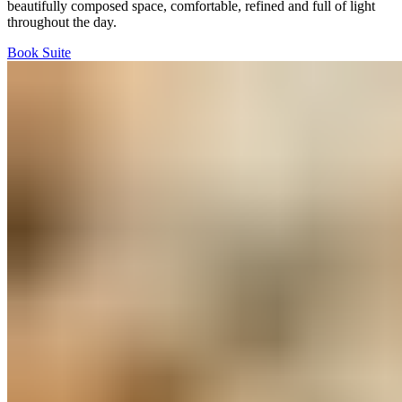
beautifully composed space, comfortable, refined and full of light
throughout the day.​​​​‌ ‍ ​‍​‍‌‍ ‌ ​‍‌‍‍‌‌‍‌ ‌‍‍‌‌‍ ‍​‍​‍​ ‍‍​‍​‍‌ ​ ‌‍​‌‌‍ ‍‌‍‍‌‌ ‌​‌ ‍‌​‍ ‍‌‍‍‌‌‍ ​‍​‍​‍ ​​‍​‍‌‍‍​‌ ​‍‌‍‌‌‌‍‌‍​‍​‍​ ‍‍​‍​‍‌‍‍​‌ ‌​‌ ‌​‌ ​​‌ ​ ​ ‍‍​‍ ​‍ ‌‍ ​​‍ ‌‌‍​‌‌‍ ‍‌‍‌​​‍ ‌‌ ​‍​‍ ‌‌‍‍​‌‍ ‌ ‌​‌‍‌‌‌‍ ​‌ ​ ​‍ ‌‌ ​ ‌ ‌​‌ ‌‌‌‍‌​‌‍‍‌‌‍ ​‍ ‍‌ ‌‍‌‍‌‌‌ ​‍‌‍​ ‌‍‌‌‌‍ ​​‍ ‍‌‍​‌‌ ​​‌ ​​​‍ ‌‍‍‌‌‍ ‍‌ ‌​‌‍‌‌‌‍ ‍‌ ‌​​‍ ‌‍‌‌‌‍‌​‌‍‍‌‌ ‌​​‍ ‌‍ ‌‌‍ ‌‍‌​‌‍‌‌​ ‌‌ ​​‌ ​‍‌‍‌‌‌ ​ ‌‍‌‌‌‍ ‍‌ ‌​‌‍​‌‌ ‌​‌‍‍‌‌‍ ‌‍ ‍​ ‍ ‌‍‍‌‌‍‌​​ ‌​ ‌​​ ​‌​ ‌‌‌‍​‍​ ‍‌​ ‌‍​ ‌​‌‍​ ​‍ ‌​ ​‌‌‍​‍​ ​ ‌‍​‌​‍ ‌​ ‌​​ ​‌‌‍​‌‌‍​ ​‍ ‌‌‍​‍​ ​​​ ‌‌‌‍‌‍​‍ ‌‌‍‌​​ ‌​​ ‌​‌‍‌‌‌‍‌‍‌‍​‍‌‍​‌​ ​‌​ ‌‍‌‍‌‌​ ​‌​ ​ ​ ‍ ‌ ‌​‌ ‍‌‌ ​​‌‍‌‌​ ‌‌‍‍​‌‍ ‌ ‌​‌‍‌‌‌‍ ​‌‌​‍‌‍ ‌‍ ‌‍ ‌‌‌​ ‌ ‌‌‌‍‍‌‌ ‌​‌‍‌‌​ ‍ ‌ ​​‌‍​‌‌ ‌​‌‍‍​​ ‌‌‍‌​‌‍‌‌‌ ​ ‌‍​ ‌ ​‍‌‍‍‌‌ ​​‌ ‌​‌‍‍‌‌‍ ‌‍ ‍​ ‌‍​‍‌‍​‌‌ ​ ‌‍‌‌‌‌‌‌‌ ​‍‌‍ ​​ ‌‌‍‍​‌ ‌​‌ ‌​‌ ​​‌ ​ ​‍‌‌​ ​ ‌​​‌​‍‌‌​ ​‍‌​‌‍​‍‌‌​ ​‍‌​‌‍‌‍ ​​‍ ‌‌‍​‌‌‍ ‍‌‍‌​​‍ ‌‌ ​‍​‍ ‌‌‍‍​‌‍ ‌ ‌​‌‍‌‌‌‍ ​‌ ​ ​‍ ‌‌ ​ ‌ ‌​‌ ‌‌‌‍‌​‌‍‍‌‌‍ ​‍ ‍‌ ‌‍‌‍‌‌‌ ​‍‌‍​ ‌‍‌‌‌‍ ​​‍ ‍‌‍​‌‌ ​​‌ ​​​‍‌‍‌‍‍‌‌‍‌​​ ‌​ ‌​​ ​‌​ ‌‌‌‍​‍​ ‍‌​ ‌‍​ ‌​‌‍​ ​‍ ‌​ ​‌‌‍​‍​ ​ ‌‍​‌​‍ ‌​ ‌​​ ​‌‌‍​‌‌‍​ ​‍ ‌‌‍​‍​ ​​​ ‌‌‌‍‌‍​‍ ‌‌‍‌​​ ‌​​ ‌​‌‍‌‌‌‍‌‍‌‍​‍‌‍​‌​ ​‌​ ‌‍‌‍‌‌​ ​‌​ ​ ​‍‌‍‌ ‌​‌ ‍‌‌ ​​‌‍‌‌​ ‌‌‍‍​‌‍ ‌ ‌​‌‍‌‌‌‍ ​‌‌​‍‌‍ ‌‍ ‌‍ ‌‌‌​ ‌ ‌‌‌‍‍‌‌ ‌​‌‍‌‌​‍‌‍‌ ​​‌‍​‌‌ ‌​‌‍‍​​ ‌‌‍‌​‌‍‌‌‌ ​ ‌‍​ ‌ ​‍‌‍‍‌‌ ​​‌ ‌​‌‍‍‌‌‍ ‌‍ ‍​‍‌‍‌ ​​‌‍‌‌‌ ​‍‌ ​ ‌ ​​‌‍‌‌‌‍​ ‌ ‌​‌‍‍‌‌ ‌‍‌‍‌‌​ ‌‌ ​​‌ ‌‌‌‍​‍‌‍ ​‌‍‍‌‌ ​ ‌‍‍​‌‍‌‌‌‍‌​​‍​‍‌ ‌
Book Suite​​​​‌ ‍ ​‍​‍‌‍ ‌ ​‍‌‍‍‌‌‍‌ ‌‍‍‌‌‍ ‍​‍​‍​ ‍‍​‍​‍‌ ​ ‌‍​‌‌‍ ‍‌‍‍‌‌ ‌​‌ ‍‌​‍ ‍‌‍‍‌‌‍ ​‍​‍​‍ ​​‍​‍‌‍‍​‌ ​‍‌‍‌‌‌‍‌‍​‍​‍​ ‍‍​‍​‍‌‍‍​‌ ‌​‌ ‌​‌ ​​‌ ​ ​ ‍‍​‍ ​‍ ‌‍ ​​‍ ‌‌‍​‌‌‍ ‍‌‍‌​​‍ ‌‌ ​‍​‍ ‌‌‍‍​‌‍ ‌ ‌​‌‍‌‌‌‍ ​‌ ​ ​‍ ‌‌ ​ ‌ ‌​‌ ‌‌‌‍‌​‌‍‍‌‌‍ ​‍ ‍‌ ‌‍‌‍‌‌‌ ​‍‌‍​ ‌‍‌‌‌‍ ​​‍ ‍‌‍​‌‌ ​​‌ ​​​‍ ‌‍‍‌‌‍ ‍‌ ‌​‌‍‌‌‌‍ ‍‌ ‌​​‍ ‌‍‌‌‌‍‌​‌‍‍‌‌ ‌​​‍ ‌‍ ‌‌‍ ‌‍‌​‌‍‌‌​ ‌‌ ​​‌ ​‍‌‍‌‌‌ ​ ‌‍‌‌‌‍ ‍‌ ‌​‌‍​‌‌ ‌​‌‍‍‌‌‍ ‌‍ ‍​ ‍ ‌‍‍‌‌‍‌​​ ‌​ ‌​​ ​‌​ ‌‌‌‍​‍​ ‍‌​ ‌‍​ ‌​‌‍​ ​‍ ‌​ ​‌‌‍​‍​ ​ ‌‍​‌​‍ ‌​ ‌​​ ​‌‌‍​‌‌‍​ ​‍ ‌‌‍​‍​ ​​​ ‌‌‌‍‌‍​‍ ‌‌‍‌​​ ‌​​ ‌​‌‍‌‌‌‍‌‍‌‍​‍‌‍​‌​ ​‌​ ‌‍‌‍‌‌​ ​‌​ ​ ​ ‍ ‌ ‌​‌ ‍‌‌ ​​‌‍‌‌​ ‌‌‍‍​‌‍ ‌ ‌​‌‍‌‌‌‍ ​‌‌​‍‌‍ ‌‍ ‌‍ ‌‌‌​ ‌ ‌‌‌‍‍‌‌ ‌​‌‍‌‌​ ‍ ‌ ​​‌‍​‌‌ ‌​‌‍‍​​ ‌‌‍​ ‌ ‌​‌‍​‌​‍ ‍‌‍ ​‌‍​‌‌‍​‍‌‍‌‌‌‍ ​​ ‌‍​‍‌‍​‌‌ ​ ‌‍‌‌‌‌‌‌‌ ​‍‌‍ ​​ ‌‌‍‍​‌ ‌​‌ ‌​‌ ​​‌ ​ ​‍‌‌​ ​ ‌​​‌​‍‌‌​ ​‍‌​‌‍​‍‌‌​ ​‍‌​‌‍‌‍ ​​‍ ‌‌‍​‌‌‍ ‍‌‍‌​​‍ ‌‌ ​‍​‍ ‌‌‍‍​‌‍ ‌ ‌​‌‍‌‌‌‍ ​‌ ​ ​‍ ‌‌ ​ ‌ ‌​‌ ‌‌‌‍‌​‌‍‍‌‌‍ ​‍ ‍‌ ‌‍‌‍‌‌‌ ​‍‌‍​ ‌‍‌‌‌‍ ​​‍ ‍‌‍​‌‌ ​​‌ ​​​‍‌‍‌‍‍‌‌‍‌​​ ‌​ ‌​​ ​‌​ ‌‌‌‍​‍​ ‍‌​ ‌‍​ ‌​‌‍​ ​‍ ‌​ ​‌‌‍​‍​ ​ ‌‍​‌​‍ ‌​ ‌​​ ​‌‌‍​‌‌‍​ ​‍ ‌‌‍​‍​ ​​​ ‌‌‌‍‌‍​‍ ‌‌‍‌​​ ‌​​ ‌​‌‍‌‌‌‍‌‍‌‍​‍‌‍​‌​ ​‌​ ‌‍‌‍‌‌​ ​‌​ ​ ​‍‌‍‌ ‌​‌ ‍‌‌ ​​‌‍‌‌​ ‌‌‍‍​‌‍ ‌ ‌​‌‍‌‌‌‍ ​‌‌​‍‌‍ ‌‍ ‌‍ ‌‌‌​ ‌ ‌‌‌‍‍‌‌ ‌​‌‍‌‌​‍‌‍‌ ​​‌‍​‌‌ ‌​‌‍‍​​ ‌‌‍​ ‌ ‌​‌‍​‌​‍ ‍‌‍ ​‌‍​‌‌‍​‍‌‍‌‌‌‍ ​​‍‌‍‌ ​​‌‍‌‌‌ ​‍‌ ​ ‌ ​​‌‍‌‌‌‍​ ‌ ‌​‌‍‍‌‌ ‌‍‌‍‌‌​ ‌‌ ​​‌ ‌‌‌‍​‍‌‍ ​‌‍‍‌‌ ​ ‌‍‍​‌‍‌‌‌‍‌​​‍​‍‌ ‌