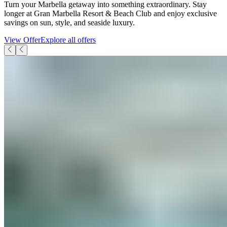
Turn your Marbella getaway into something extraordinary. Stay
longer at Gran Marbella Resort & Beach Club and enjoy exclusive
savings on sun, style, and seaside luxury.​​​​‌ ‍ ​‍​‍‌‍ ‌ ​‍‌‍‍‌‌‍‌ ‌‍‍‌‌‍ ‍​‍​‍​ ‍‍​‍​‍‌ ​ ‌‍​‌‌‍ ‍‌‍‍‌‌ ‌​‌ ‍‌​‍ ‍‌‍‍‌‌‍ ​‍​‍​‍ ​​‍​‍‌‍‍​‌ ​‍‌‍‌‌‌‍‌‍​‍​‍​ ‍‍​‍​‍‌‍‍​‌ ‌​‌ ‌​‌ ​​‌ ​ ​ ‍‍​‍ ​‍ ‌‍ ​​‍ ‌‌‍​‌‌‍ ‍‌‍‌​​‍ ‌‌ ​‍​‍ ‌‌‍‍​‌‍ ‌ ‌​‌‍‌‌‌‍ ​‌ ​ ​‍ ‌‌ ​ ‌ ‌​‌ ‌‌‌‍‌​‌‍‍‌‌‍ ​‍ ‍‌ ‌‍‌‍‌‌‌ ​‍‌‍​ ‌‍‌‌‌‍ ​​‍ ‍‌‍​‌‌ ​​‌ ​​​‍ ‌‍‍‌‌‍ ‍‌ ‌​‌‍‌‌‌‍ ‍‌ ‌​​‍ ‌‍‌‌‌‍‌​‌‍‍‌‌ ‌​​‍ ‌‍ ‌‌‍ ‌‍‌​‌‍‌‌​ ‌‌ ​​‌ ​‍‌‍‌‌‌ ​ ‌‍‌‌‌‍ ‍‌ ‌​‌‍​‌‌ ‌​‌‍‍‌‌‍ ‌‍ ‍​ ‍ ‌‍‍‌‌‍‌​​ ‌‌‍​ ​ ‌ ​ ​ ​ ​‌​ ‍‌‌‍​‍‌‍​‌​ ‌‍​‍ ‌​ ‌‌​ ‌‍​ ‌ ‌‍​ ​‍ ‌​ ‌​​ ‌ ​ ‌‍‌‍​‌​‍ ‌​ ‍‌‌‍​‍​ ​‍​ ‌‌​‍ ‌‌‍‌‍​ ‍‌‌‍​‌​ ‍​​ ​‌​ ​‌​ ‍​​ ‍‌​ ‌‌​ ​‍​ ‌ ​ ‍‌​ ‍ ‌ ‌​‌ ‍‌‌ ​​‌‍‌‌​ ‌‌‍‍​‌‍ ‌ ‌​‌‍‌‌‌‍ ​‌‌​‍‌‍ ‌‍ ‌‍ ‌‌‌​ ‌ ‌‌‌‍‍‌‌ ‌​‌‍‌‌​ ‍ ‌ ​​‌‍​‌‌ ‌​‌‍‍​​ ‌‌ ​​‌‍​‌‌‍‌ ‌‍‌‌‌​​‍‌ ‌‌‌‍‍‌‌‍ ​‌‍‌​‌‍‌‌‌ ​‍​‍‌‌​ ‌‌‌​​‍‌‌ ‌‍‍ ‌‍‌‌‌ ‍‌​‍‌‌​ ​ ‌​‌​​‍‌‌​ ​ ‌​‌​​‍‌‌​ ​‍​ ​‍‌‍​ ​ ‌‍‌‍​‌‌‍​‍​ ‌‍‌‍​ ‌‍​ ‌‍​‍​ ‍‌​ ‌​‌‍​‍​ ‌‍​‍‌‌​ ​‍​ ​‍​‍‌‌​ ‌‌‌​‌​​‍ ‍‌‍‌‌‌‍ ‍‌ ‌​‌ ​‍‌‍‍‌‌‍‌‌‌ ​ ​‍‌‌​ ‌‌‌​​‍‌‌ ‌‍‍ ‌‍‌‌‌ ‍‌​‍‌‌​ ​ ‌​‌​​‍‌‌​ ​ ‌​‌​​‍‌‌​ ​‍​ ​‍‌‍‌​​ ​ ​ ‍​‌‍​‍‌‍​‌‌‍​ ​ ​‌‌‍​ ​ ​​​ ‌​​ ‌‍‌‍‌​​‍‌‌​ ​‍​ ​‍​‍‌‌​ ‌‌‌​‌​​‍ ‍‌‍​‍‌‍ ‌‍‌​‌ ‍‌​ ‌‍​‍‌‍​‌‌ ​ ‌‍‌‌‌‌‌‌‌ ​‍‌‍ ​​ ‌‌‍‍​‌ ‌​‌ ‌​‌ ​​‌ ​ ​‍‌‌​ ​ ‌​​‌​‍‌‌​ ​‍‌​‌‍​‍‌‌​ ​‍‌​‌‍‌‍ ​​‍ ‌‌‍​‌‌‍ ‍‌‍‌​​‍ ‌‌ ​‍​‍ ‌‌‍‍​‌‍ ‌ ‌​‌‍‌‌‌‍ ​‌ ​ ​‍ ‌‌ ​ ‌ ‌​‌ ‌‌‌‍‌​‌‍‍‌‌‍ ​‍ ‍‌ ‌‍‌‍‌‌‌ ​‍‌‍​ ‌‍‌‌‌‍ ​​‍ ‍‌‍​‌‌ ​​‌ ​​​‍‌‍‌‍‍‌‌‍‌​​ ‌‌‍​ ​ ‌ ​ ​ ​ ​‌​ ‍‌‌‍​‍‌‍​‌​ ‌‍​‍ ‌​ ‌‌​ ‌‍​ ‌ ‌‍​ ​‍ ‌​ ‌​​ ‌ ​ ‌‍‌‍​‌​‍ ‌​ ‍‌‌‍​‍​ ​‍​ ‌‌​‍ ‌‌‍‌‍​ ‍‌‌‍​‌​ ‍​​ ​‌​ ​‌​ ‍​​ ‍‌​ ‌‌​ ​‍​ ‌ ​ ‍‌​‍‌‍‌ ‌​‌ ‍‌‌ ​​‌‍‌‌​ ‌‌‍‍​‌‍ ‌ ‌​‌‍‌‌‌‍ ​‌‌​‍‌‍ ‌‍ ‌‍ ‌‌‌​ ‌ ‌‌‌‍‍‌‌ ‌​‌‍‌‌​‍‌‍‌ ​​‌‍​‌‌ ‌​‌‍‍​​ ‌‌ ​​‌‍​‌‌‍‌ ‌‍‌‌‌​​‍‌ ‌‌‌‍‍‌‌‍ ​‌‍‌​‌‍‌‌‌ ​‍​‍‌‌​ ‌‌‌​​‍‌‌ ‌‍‍ ‌‍‌‌‌ ‍‌​‍‌‌​ ​ ‌​‌​​‍‌‌​ ​ ‌​‌​​‍‌‌​ ​‍​ ​‍‌‍​ ​ ‌‍‌‍​‌‌‍​‍​ ‌‍‌‍​ ‌‍​ ‌‍​‍​ ‍‌​ ‌​‌‍​‍​ ‌‍​‍‌‌​ ​‍​ ​‍​‍‌‌​ ‌‌‌​‌​​‍ ‍‌‍‌‌‌‍ ‍‌ ‌​‌ ​‍‌‍‍‌‌‍‌‌‌ ​ ​‍‌‌​ ‌‌‌​​‍‌‌ ‌‍‍ ‌‍‌‌‌ ‍‌​‍‌‌​ ​ ‌​‌​​‍‌‌​ ​ ‌​‌​​‍‌‌​ ​‍​ ​‍‌‍‌​​ ​ ​ ‍​‌‍​‍‌‍​‌‌‍​ ​ ​‌‌‍​ ​ ​​​ ‌​​ ‌‍‌‍‌​​‍‌‌​ ​‍​ ​‍​‍‌‌​ ‌‌‌​‌​​‍ ‍‌‍​‍‌‍ ‌‍‌​‌ ‍‌​‍‌‍‌ ​​‌‍‌‌‌ ​‍‌ ​ ‌ ​​‌‍‌‌‌‍​ ‌ ‌​‌‍‍‌‌ ‌‍‌‍‌‌​ ‌‌ ​​‌ ‌‌‌‍​‍‌‍ ​‌‍‍‌‌ ​ ‌‍‍​‌‍‌‌‌‍‌​​‍​‍‌ ‌
View Offer​​​​‌ ‍ ​‍​‍‌‍ ‌ ​‍‌‍‍‌‌‍‌ ‌‍‍‌‌‍ ‍​‍​‍​ ‍‍​‍​‍‌ ​ ‌‍​‌‌‍ ‍‌‍‍‌‌ ‌​‌ ‍‌​‍ ‍‌‍‍‌‌‍ ​‍​‍​‍ ​​‍​‍‌‍‍​‌ ​‍‌‍‌‌‌‍‌‍​‍​‍​ ‍‍​‍​‍‌‍‍​‌ ‌​‌ ‌​‌ ​​‌ ​ ​ ‍‍​‍ ​‍ ‌‍ ​​‍ ‌‌‍​‌‌‍ ‍‌‍‌​​‍ ‌‌ ​‍​‍ ‌‌‍‍​‌‍ ‌ ‌​‌‍‌‌‌‍ ​‌ ​ ​‍ ‌‌ ​ ‌ ‌​‌ ‌‌‌‍‌​‌‍‍‌‌‍ ​‍ ‍‌ ‌‍‌‍‌‌‌ ​‍‌‍​ ‌‍‌‌‌‍ ​​‍ ‍‌‍​‌‌ ​​‌ ​​​‍ ‌‍‍‌‌‍ ‍‌ ‌​‌‍‌‌‌‍ ‍‌ ‌​​‍ ‌‍‌‌‌‍‌​‌‍‍‌‌ ‌​​‍ ‌‍ ‌‌‍ ‌‍‌​‌‍‌‌​ ‌‌ ​​‌ ​‍‌‍‌‌‌ ​ ‌‍‌‌‌‍ ‍‌ ‌​‌‍​‌‌ ‌​‌‍‍‌‌‍ ‌‍ ‍​ ‍ ‌‍‍‌‌‍‌​​ ‌‌‍​ ​ ‌ ​ ​ ​ ​‌​ ‍‌‌‍​‍‌‍​‌​ ‌‍​‍ ‌​ ‌‌​ ‌‍​ ‌ ‌‍​ ​‍ ‌​ ‌​​ ‌ ​ ‌‍‌‍​‌​‍ ‌​ ‍‌‌‍​‍​ ​‍​ ‌‌​‍ ‌‌‍‌‍​ ‍‌‌‍​‌​ ‍​​ ​‌​ ​‌​ ‍​​ ‍‌​ ‌‌​ ​‍​ ‌ ​ ‍‌​ ‍ ‌ ‌​‌ ‍‌‌ ​​‌‍‌‌​ ‌‌‍‍​‌‍ ‌ ‌​‌‍‌‌‌‍ ​‌‌​‍‌‍ ‌‍ ‌‍ ‌‌‌​ ‌ ‌‌‌‍‍‌‌ ‌​‌‍‌‌​ ‍ ‌ ​​‌‍​‌‌ ‌​‌‍‍​​ ‌‌ ​​‌‍​‌‌‍‌ ‌‍‌‌‌​​‍‌ ‌‌‌‍‍‌‌‍ ​‌‍‌​‌‍‌‌‌ ​‍​‍‌‌​ ‌‌‌​​‍‌‌ ‌‍‍ ‌‍‌‌‌ ‍‌​‍‌‌​ ​ ‌​‌​​‍‌‌​ ​ ‌​‌​​‍‌‌​ ​‍​ ​‍‌‍​ ​ ‌‍‌‍​‌‌‍​‍​ ‌‍‌‍​ ‌‍​ ‌‍​‍​ ‍‌​ ‌​‌‍​‍​ ‌‍​‍‌‌​ ​‍​ ​‍​‍‌‌​ ‌‌‌​‌​​‍ ‍‌‍‌‌‌‍ ‍‌ ‌​‌ ​‍‌‍‍‌‌‍‌‌‌ ​ ​‍‌‌​ ‌‌‌​​‍‌‌ ‌‍‍ ‌‍‌‌‌ ‍‌​‍‌‌​ ​ ‌​‌​​‍‌‌​ ​ ‌​‌​​‍‌‌​ ​‍​ ​‍‌‍‌​​ ​ ​ ‍​‌‍​‍‌‍​‌‌‍​ ​ ​‌‌‍​ ​ ​​​ ‌​​ ‌‍‌‍‌​​‍‌‌​ ​‍​ ​‍​‍‌‌​ ‌‌‌​‌​​‍ ‍‌ ​​‌ ​‍‌‍‍‌‌‍ ‌‌‍​‌‌ ​‍‌ ‍‌‌​​ ‌ ‌​‌‍​‌​‍ ‍‌‍ ​‌‍​‌‌‍​‍‌‍‌‌‌‍ ​​ ‌‍​‍‌‍​‌‌ ​ ‌‍‌‌‌‌‌‌‌ ​‍‌‍ ​​ ‌‌‍‍​‌ ‌​‌ ‌​‌ ​​‌ ​ ​‍‌‌​ ​ ‌​​‌​‍‌‌​ ​‍‌​‌‍​‍‌‌​ ​‍‌​‌‍‌‍ ​​‍ ‌‌‍​‌‌‍ ‍‌‍‌​​‍ ‌‌ ​‍​‍ ‌‌‍‍​‌‍ ‌ ‌​‌‍‌‌‌‍ ​‌ ​ ​‍ ‌‌ ​ ‌ ‌​‌ ‌‌‌‍‌​‌‍‍‌‌‍ ​‍ ‍‌ ‌‍‌‍‌‌‌ ​‍‌‍​ ‌‍‌‌‌‍ ​​‍ ‍‌‍​‌‌ ​​‌ ​​​‍‌‍‌‍‍‌‌‍‌​​ ‌‌‍​ ​ ‌ ​ ​ ​ ​‌​ ‍‌‌‍​‍‌‍​‌​ ‌‍​‍ ‌​ ‌‌​ ‌‍​ ‌ ‌‍​ ​‍ ‌​ ‌​​ ‌ ​ ‌‍‌‍​‌​‍ ‌​ ‍‌‌‍​‍​ ​‍​ ‌‌​‍ ‌‌‍‌‍​ ‍‌‌‍​‌​ ‍​​ ​‌​ ​‌​ ‍​​ ‍‌​ ‌‌​ ​‍​ ‌ ​ ‍‌​‍‌‍‌ ‌​‌ ‍‌‌ ​​‌‍‌‌​ ‌‌‍‍​‌‍ ‌ ‌​‌‍‌‌‌‍ ​‌‌​‍‌‍ ‌‍ ‌‍ ‌‌‌​ ‌ ‌‌‌‍‍‌‌ ‌​‌‍‌‌​‍‌‍‌ ​​‌‍​‌‌ ‌​‌‍‍​​ ‌‌ ​​‌‍​‌‌‍‌ ‌‍‌‌‌​​‍‌ ‌‌‌‍‍‌‌‍ ​‌‍‌​‌‍‌‌‌ ​‍​‍‌‌​ ‌‌‌​​‍‌‌ ‌‍‍ ‌‍‌‌‌ ‍‌​‍‌‌​ ​ ‌​‌​​‍‌‌​ ​ ‌​‌​​‍‌‌​ ​‍​ ​‍‌‍​ ​ ‌‍‌‍​‌‌‍​‍​ ‌‍‌‍​ ‌‍​ ‌‍​‍​ ‍‌​ ‌​‌‍​‍​ ‌‍​‍‌‌​ ​‍​ ​‍​‍‌‌​ ‌‌‌​‌​​‍ ‍‌‍‌‌‌‍ ‍‌ ‌​‌ ​‍‌‍‍‌‌‍‌‌‌ ​ ​‍‌‌​ ‌‌‌​​‍‌‌ ‌‍‍ ‌‍‌‌‌ ‍‌​‍‌‌​ ​ ‌​‌​​‍‌‌​ ​ ‌​‌​​‍‌‌​ ​‍​ ​‍‌‍‌​​ ​ ​ ‍​‌‍​‍‌‍​‌‌‍​ ​ ​‌‌‍​ ​ ​​​ ‌​​ ‌‍‌‍‌​​‍‌‌​ ​‍​ ​‍​‍‌‌​ ‌‌‌​‌​​‍ ‍‌ ​​‌ ​‍‌‍‍‌‌‍ ‌‌‍​‌‌ ​‍‌ ‍‌‌​​ ‌ ‌​‌‍​‌​‍ ‍‌‍ ​‌‍​‌‌‍​‍‌‍‌‌‌‍ ​​‍‌‍‌ ​​‌‍‌‌‌ ​‍‌ ​ ‌ ​​‌‍‌‌‌‍​ ‌ ‌​‌‍‍‌‌ ‌‍‌‍‌‌​ ‌‌ ​​‌ ‌‌‌‍​‍‌‍ ​‌‍‍‌‌ ​ ‌‍‍​‌‍‌‌‌‍‌​​‍​‍‌ ‌
Explore all offers​​​​‌ ‍ ​‍​‍‌‍ ‌ ​‍‌‍‍‌‌‍‌ ‌‍‍‌‌‍ ‍​‍​‍​ ‍‍​‍​‍‌ ​ ‌‍​‌‌‍ ‍‌‍‍‌‌ ‌​‌ ‍‌​‍ ‍‌‍‍‌‌‍ ​‍​‍​‍ ​​‍​‍‌‍‍​‌ ​‍‌‍‌‌‌‍‌‍​‍​‍​ ‍‍​‍​‍‌‍‍​‌ ‌​‌ ‌​‌ ​​‌ ​ ​ ‍‍​‍ ​‍ ‌‍ ​​‍ ‌‌‍​‌‌‍ ‍‌‍‌​​‍ ‌‌ ​‍​‍ ‌‌‍‍​‌‍ ‌ ‌​‌‍‌‌‌‍ ​‌ ​ ​‍ ‌‌ ​ ‌ ‌​‌ ‌‌‌‍‌​‌‍‍‌‌‍ ​‍ ‍‌ ‌‍‌‍‌‌‌ ​‍‌‍​ ‌‍‌‌‌‍ ​​‍ ‍‌‍​‌‌ ​​‌ ​​​‍ ‌‍‍‌‌‍ ‍‌ ‌​‌‍‌‌‌‍ ‍‌ ‌​​‍ ‌‍‌‌‌‍‌​‌‍‍‌‌ ‌​​‍ ‌‍ ‌‌‍ ‌‍‌​‌‍‌‌​ ‌‌ ​​‌ ​‍‌‍‌‌‌ ​ ‌‍‌‌‌‍ ‍‌ ‌​‌‍​‌‌ ‌​‌‍‍‌‌‍ ‌‍ ‍​ ‍ ‌‍‍‌‌‍‌​​ ‌‌‍​ ​ ‌ ​ ​ ​ ​‌​ ‍‌‌‍​‍‌‍​‌​ ‌‍​‍ ‌​ ‌‌​ ‌‍​ ‌ ‌‍​ ​‍ ‌​ ‌​​ ‌ ​ ‌‍‌‍​‌​‍ ‌​ ‍‌‌‍​‍​ ​‍​ ‌‌​‍ ‌‌‍‌‍​ ‍‌‌‍​‌​ ‍​​ ​‌​ ​‌​ ‍​​ ‍‌​ ‌‌​ ​‍​ ‌ ​ ‍‌​ ‍ ‌ ‌​‌ ‍‌‌ ​​‌‍‌‌​ ‌‌‍‍​‌‍ ‌ ‌​‌‍‌‌‌‍ ​‌‌​‍‌‍ ‌‍ ‌‍ ‌‌‌​ ‌ ‌‌‌‍‍‌‌ ‌​‌‍‌‌​ ‍ ‌ ​​‌‍​‌‌ ‌​‌‍‍​​ ‌‌ ​​‌‍​‌‌‍‌ ‌‍‌‌‌​​‍‌ ‌‌‌‍‍‌‌‍ ​‌‍‌​‌‍‌‌‌ ​‍​‍‌‌​ ‌‌‌​​‍‌‌ ‌‍‍ ‌‍‌‌‌ ‍‌​‍‌‌​ ​ ‌​‌​​‍‌‌​ ​ ‌​‌​​‍‌‌​ ​‍​ ​‍‌‍​ ​ ‌‍‌‍​‌‌‍​‍​ ‌‍‌‍​ ‌‍​ ‌‍​‍​ ‍‌​ ‌​‌‍​‍​ ‌‍​‍‌‌​ ​‍​ ​‍​‍‌‌​ ‌‌‌​‌​​‍ ‍‌‍‌‌‌‍ ‍‌ ‌​‌ ​‍‌‍‍‌‌‍‌‌‌ ​ ​‍‌‌​ ‌‌‌​​‍‌‌ ‌‍‍ ‌‍‌‌‌ ‍‌​‍‌‌​ ​ ‌​‌​​‍‌‌​ ​ ‌​‌​​‍‌‌​ ​‍​ ​‍‌‍‌​​ ​ ​ ‍​‌‍​‍‌‍​‌‌‍​ ​ ​‌‌‍​ ​ ​​​ ‌​​ ‌‍‌‍‌​​‍‌‌​ ​‍​ ​‍​‍‌‌​ ‌‌‌​‌​​‍ ‍‌ ​ ‌‍‌‌‌‍​ ‌‍ ‌‍ ‍‌‍‌​‌‍​‌‌ ​‍‌ ‍‌‌​​ ‌ ‌​‌‍​‌​‍ ‍‌‍ ​‌‍​‌‌‍​‍‌‍‌‌‌‍ ​​ ‌‍​‍‌‍​‌‌ ​ ‌‍‌‌‌‌‌‌‌ ​‍‌‍ ​​ ‌‌‍‍​‌ ‌​‌ ‌​‌ ​​‌ ​ ​‍‌‌​ ​ ‌​​‌​‍‌‌​ ​‍‌​‌‍​‍‌‌​ ​‍‌​‌‍‌‍ ​​‍ ‌‌‍​‌‌‍ ‍‌‍‌​​‍ ‌‌ ​‍​‍ ‌‌‍‍​‌‍ ‌ ‌​‌‍‌‌‌‍ ​‌ ​ ​‍ ‌‌ ​ ‌ ‌​‌ ‌‌‌‍‌​‌‍‍‌‌‍ ​‍ ‍‌ ‌‍‌‍‌‌‌ ​‍‌‍​ ‌‍‌‌‌‍ ​​‍ ‍‌‍​‌‌ ​​‌ ​​​‍‌‍‌‍‍‌‌‍‌​​ ‌‌‍​ ​ ‌ ​ ​ ​ ​‌​ ‍‌‌‍​‍‌‍​‌​ ‌‍​‍ ‌​ ‌‌​ ‌‍​ ‌ ‌‍​ ​‍ ‌​ ‌​​ ‌ ​ ‌‍‌‍​‌​‍ ‌​ ‍‌‌‍​‍​ ​‍​ ‌‌​‍ ‌‌‍‌‍​ ‍‌‌‍​‌​ ‍​​ ​‌​ ​‌​ ‍​​ ‍‌​ ‌‌​ ​‍​ ‌ ​ ‍‌​‍‌‍‌ ‌​‌ ‍‌‌ ​​‌‍‌‌​ ‌‌‍‍​‌‍ ‌ ‌​‌‍‌‌‌‍ ​‌‌​‍‌‍ ‌‍ ‌‍ ‌‌‌​ ‌ ‌‌‌‍‍‌‌ ‌​‌‍‌‌​‍‌‍‌ ​​‌‍​‌‌ ‌​‌‍‍​​ ‌‌ ​​‌‍​‌‌‍‌ ‌‍‌‌‌​​‍‌ ‌‌‌‍‍‌‌‍ ​‌‍‌​‌‍‌‌‌ ​‍​‍‌‌​ ‌‌‌​​‍‌‌ ‌‍‍ ‌‍‌‌‌ ‍‌​‍‌‌​ ​ ‌​‌​​‍‌‌​ ​ ‌​‌​​‍‌‌​ ​‍​ ​‍‌‍​ ​ ‌‍‌‍​‌‌‍​‍​ ‌‍‌‍​ ‌‍​ ‌‍​‍​ ‍‌​ ‌​‌‍​‍​ ‌‍​‍‌‌​ ​‍​ ​‍​‍‌‌​ ‌‌‌​‌​​‍ ‍‌‍‌‌‌‍ ‍‌ ‌​‌ ​‍‌‍‍‌‌‍‌‌‌ ​ ​‍‌‌​ ‌‌‌​​‍‌‌ ‌‍‍ ‌‍‌‌‌ ‍‌​‍‌‌​ ​ ‌​‌​​‍‌‌​ ​ ‌​‌​​‍‌‌​ ​‍​ ​‍‌‍‌​​ ​ ​ ‍​‌‍​‍‌‍​‌‌‍​ ​ ​‌‌‍​ ​ ​​​ ‌​​ ‌‍‌‍‌​​‍‌‌​ ​‍​ ​‍​‍‌‌​ ‌‌‌​‌​​‍ ‍‌ ​ ‌‍‌‌‌‍​ ‌‍ ‌‍ ‍‌‍‌​‌‍​‌‌ ​‍‌ ‍‌‌​​ ‌ ‌​‌‍​‌​‍ ‍‌‍ ​‌‍​‌‌‍​‍‌‍‌‌‌‍ ​​‍‌‍‌ ​​‌‍‌‌‌ ​‍‌ ​ ‌ ​​‌‍‌‌‌‍​ ‌ ‌​‌‍‍‌‌ ‌‍‌‍‌‌​ ‌‌ ​​‌ ‌‌‌‍​‍‌‍ ​‌‍‍‌‌ ​ ‌‍‍​‌‍‌‌‌‍‌​​‍​‍‌ ‌