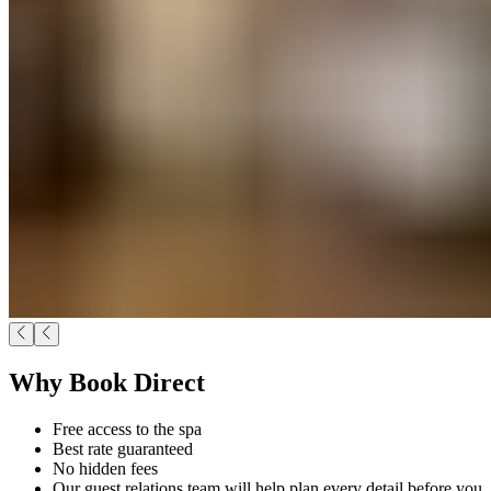
Why Book Direct​​​​‌ ‍ ​‍​‍‌‍ ‌ ​‍‌‍‍‌‌‍‌ ‌‍‍‌‌‍ ‍​‍​‍​ ‍‍​‍​‍‌ ​ ‌‍​‌‌‍ ‍‌‍‍‌‌ ‌​‌ ‍‌​‍ ‍‌‍‍‌‌‍ ​‍​‍​‍ ​​‍​‍‌‍‍​‌ ​‍‌‍‌‌‌‍‌‍​‍​‍​ ‍‍​‍​‍‌‍‍​‌ ‌​‌ ‌​‌ ​​‌ ​ ​ ‍‍​‍ ​‍ ‌‍ ​​‍ ‌‌‍​‌‌‍ ‍‌‍‌​​‍ ‌‌ ​‍​‍ ‌‌‍‍​‌‍ ‌ ‌​‌‍‌‌‌‍ ​‌ ​ ​‍ ‌‌ ​ ‌ ‌​‌ ‌‌‌‍‌​‌‍‍‌‌‍ ​‍ ‍‌ ‌‍‌‍‌‌‌ ​‍‌‍​ ‌‍‌‌‌‍ ​​‍ ‍‌‍​‌‌ ​​‌ ​​​‍ ‌‍‍‌‌‍ ‍‌ ‌​‌‍‌‌‌‍ ‍‌ ‌​​‍ ‌‍‌‌‌‍‌​‌‍‍‌‌ ‌​​‍ ‌‍ ‌‌‍ ‌‍‌​‌‍‌‌​ ‌‌ ​​‌ ​‍‌‍‌‌‌ ​ ‌‍‌‌‌‍ ‍‌ ‌​‌‍​‌‌ ‌​‌‍‍‌‌‍ ‌‍ ‍​ ‍ ‌‍‍‌‌‍‌​​ ‌‌‍​ ​ ‌ ​ ​ ​ ​‌​ ‍‌‌‍​‍‌‍​‌​ ‌‍​‍ ‌​ ‌‌​ ‌‍​ ‌ ‌‍​ ​‍ ‌​ ‌​​ ‌ ​ ‌‍‌‍​‌​‍ ‌​ ‍‌‌‍​‍​ ​‍​ ‌‌​‍ ‌‌‍‌‍​ ‍‌‌‍​‌​ ‍​​ ​‌​ ​‌​ ‍​​ ‍‌​ ‌‌​ ​‍​ ‌ ​ ‍‌​ ‍ ‌ ‌​‌ ‍‌‌ ​​‌‍‌‌​ ‌‌‍‍​‌‍ ‌ ‌​‌‍‌‌‌‍ ​‌‌​‍‌‍ ‌‍ ‌‍ ‌‌‌​ ‌ ‌‌‌‍‍‌‌ ‌​‌‍‌‌​ ‍ ‌ ​​‌‍​‌‌ ‌​‌‍‍​​ ‌‌ ​​‌‍​‌‌‍‌ ‌‍‌‌‌​​‍‌ ‌‌‌‍‍‌‌‍ ​‌‍‌​‌‍‌‌‌ ​‍​‍‌‌​ ‌‌‌​​‍‌‌ ‌‍‍ ‌‍‌‌‌ ‍‌​‍‌‌​ ​ ‌​‌​​‍‌‌​ ​ ‌​‌​​‍‌‌​ ​‍​ ​‍​ ​​‌‍​‌​ ‌‍‌‍​ ‌‍‌‍‌‍​‍​ ‌‍​ ‌​​ ‌‌​ ​‍​ ‌‍​ ‌‌​‍‌‌​ ​‍​ ​‍​‍‌‌​ ‌‌‌​‌​​‍ ‍‌‍‍​‌‍‌‌‌‍​‌‌‍‌​‌‍‍‌‌‍ ‍‌‍‌ ​ ‌‍​‍‌‍​‌‌ ​ ‌‍‌‌‌‌‌‌‌ ​‍‌‍ ​​ ‌‌‍‍​‌ ‌​‌ ‌​‌ ​​‌ ​ ​‍‌‌​ ​ ‌​​‌​‍‌‌​ ​‍‌​‌‍​‍‌‌​ ​‍‌​‌‍‌‍ ​​‍ ‌‌‍​‌‌‍ ‍‌‍‌​​‍ ‌‌ ​‍​‍ ‌‌‍‍​‌‍ ‌ ‌​‌‍‌‌‌‍ ​‌ ​ ​‍ ‌‌ ​ ‌ ‌​‌ ‌‌‌‍‌​‌‍‍‌‌‍ ​‍ ‍‌ ‌‍‌‍‌‌‌ ​‍‌‍​ ‌‍‌‌‌‍ ​​‍ ‍‌‍​‌‌ ​​‌ ​​​‍‌‍‌‍‍‌‌‍‌​​ ‌‌‍​ ​ ‌ ​ ​ ​ ​‌​ ‍‌‌‍​‍‌‍​‌​ ‌‍​‍ ‌​ ‌‌​ ‌‍​ ‌ ‌‍​ ​‍ ‌​ ‌​​ ‌ ​ ‌‍‌‍​‌​‍ ‌​ ‍‌‌‍​‍​ ​‍​ ‌‌​‍ ‌‌‍‌‍​ ‍‌‌‍​‌​ ‍​​ ​‌​ ​‌​ ‍​​ ‍‌​ ‌‌​ ​‍​ ‌ ​ ‍‌​‍‌‍‌ ‌​‌ ‍‌‌ ​​‌‍‌‌​ ‌‌‍‍​‌‍ ‌ ‌​‌‍‌‌‌‍ ​‌‌​‍‌‍ ‌‍ ‌‍ ‌‌‌​ ‌ ‌‌‌‍‍‌‌ ‌​‌‍‌‌​‍‌‍‌ ​​‌‍​‌‌ ‌​‌‍‍​​ ‌‌ ​​‌‍​‌‌‍‌ ‌‍‌‌‌​​‍‌ ‌‌‌‍‍‌‌‍ ​‌‍‌​‌‍‌‌‌ ​‍​‍‌‌​ ‌‌‌​​‍‌‌ ‌‍‍ ‌‍‌‌‌ ‍‌​‍‌‌​ ​ ‌​‌​​‍‌‌​ ​ ‌​‌​​‍‌‌​ ​‍​ ​‍​ ​​‌‍​‌​ ‌‍‌‍​ ‌‍‌‍‌‍​‍​ ‌‍​ ‌​​ ‌‌​ ​‍​ ‌‍​ ‌‌​‍‌‌​ ​‍​ ​‍​‍‌‌​ ‌‌‌​‌​​‍ ‍‌‍‍​‌‍‌‌‌‍​‌‌‍‌​‌‍‍‌‌‍ ‍‌‍‌ ​‍‌‍‌ ​​‌‍‌‌‌ ​‍‌ ​ ‌ ​​‌‍‌‌‌‍​ ‌ ‌​‌‍‍‌‌ ‌‍‌‍‌‌​ ‌‌ ​​‌ ‌‌‌‍​‍‌‍ ​‌‍‍‌‌ ​ ‌‍‍​‌‍‌‌‌‍‌​​‍​‍‌ ‌
Free access to the spa​​​​‌ ‍ ​‍​‍‌‍ ‌ ​‍‌‍‍‌‌‍‌ ‌‍‍‌‌‍ ‍​‍​‍​ ‍‍​‍​‍‌ ​ ‌‍​‌‌‍ ‍‌‍‍‌‌ ‌​‌ ‍‌​‍ ‍‌‍‍‌‌‍ ​‍​‍​‍ ​​‍​‍‌‍‍​‌ ​‍‌‍‌‌‌‍‌‍​‍​‍​ ‍‍​‍​‍‌‍‍​‌ ‌​‌ ‌​‌ ​​‌ ​ ​ ‍‍​‍ ​‍ ‌‍ ​​‍ ‌‌‍​‌‌‍ ‍‌‍‌​​‍ ‌‌ ​‍​‍ ‌‌‍‍​‌‍ ‌ ‌​‌‍‌‌‌‍ ​‌ ​ ​‍ ‌‌ ​ ‌ ‌​‌ ‌‌‌‍‌​‌‍‍‌‌‍ ​‍ ‍‌ ‌‍‌‍‌‌‌ ​‍‌‍​ ‌‍‌‌‌‍ ​​‍ ‍‌‍​‌‌ ​​‌ ​​​‍ ‌‍‍‌‌‍ ‍‌ ‌​‌‍‌‌‌‍ ‍‌ ‌​​‍ ‌‍‌‌‌‍‌​‌‍‍‌‌ ‌​​‍ ‌‍ ‌‌‍ ‌‍‌​‌‍‌‌​ ‌‌ ​​‌ ​‍‌‍‌‌‌ ​ ‌‍‌‌‌‍ ‍‌ ‌​‌‍​‌‌ ‌​‌‍‍‌‌‍ ‌‍ ‍​ ‍ ‌‍‍‌‌‍‌​​ ‌‌‍​ ​ ‌ ​ ​ ​ ​‌​ ‍‌‌‍​‍‌‍​‌​ ‌‍​‍ ‌​ ‌‌​ ‌‍​ ‌ ‌‍​ ​‍ ‌​ ‌​​ ‌ ​ ‌‍‌‍​‌​‍ ‌​ ‍‌‌‍​‍​ ​‍​ ‌‌​‍ ‌‌‍‌‍​ ‍‌‌‍​‌​ ‍​​ ​‌​ ​‌​ ‍​​ ‍‌​ ‌‌​ ​‍​ ‌ ​ ‍‌​ ‍ ‌ ‌​‌ ‍‌‌ ​​‌‍‌‌​ ‌‌‍‍​‌‍ ‌ ‌​‌‍‌‌‌‍ ​‌‌​‍‌‍ ‌‍ ‌‍ ‌‌‌​ ‌ ‌‌‌‍‍‌‌ ‌​‌‍‌‌​ ‍ ‌ ​​‌‍​‌‌ ‌​‌‍‍​​ ‌‌ ​​‌‍​‌‌‍‌ ‌‍‌‌‌​​‍‌ ‌‌‌‍‍‌‌‍ ​‌‍‌​‌‍‌‌‌ ​‍​‍‌‌​ ‌‌‌​​‍‌‌ ‌‍‍ ‌‍‌‌‌ ‍‌​‍‌‌​ ​ ‌​‌​​‍‌‌​ ​ ‌​‌​​‍‌‌​ ​‍​ ​‍​ ​​‌‍​‌​ ‌‍‌‍​ ‌‍‌‍‌‍​‍​ ‌‍​ ‌​​ ‌‌​ ​‍​ ‌‍​ ‌‌​‍‌‌​ ​‍​ ​‍​‍‌‌​ ‌‌‌​‌​​‍ ‍‌‍​‍‌‍ ‌‍‌​‌ ‍‌​‍‌‌​ ‌‌‌​​‍‌‌ ‌‍‍ ‌‍‌‌‌ ‍‌​‍‌‌​ ​ ‌​‌​​‍‌‌​ ​ ‌​‌​​‍‌‌​ ​‍​ ​‍​ ‌​​ ‍​‌‍‌​‌‍‌‌‌‍​ ​ ‌​​ ‌‍‌‍​‍‌‍​‌​ ​‍​ ​‍​ ​​​‍‌‌​ ​‍​ ​‍​‍‌‌​ ‌‌‌​‌​​‍ ‍‌‍​ ‌‍‍​‌‍‍‌‌‍ ​‌‍‌​‌ ​‍‌‍‌‌‌‍ ‍​‍‌‌​ ‌‌‌​​‍‌‌ ‌‍‍ ‌‍‌‌‌ ‍‌​‍‌‌​ ​ ‌​‌​​‍‌‌​ ​ ‌​‌​​‍‌‌​ ​‍​ ​‍‌‍‌‌‌‍‌‌‌‍​‍‌‍‌‌​ ‌ ‌‍​‌‌‍​‌‌‍​‍​ ‌​​ ​‍​ ‌‌‌‍​‌​‍‌‌​ ​‍​ ​‍​‍‌‌​ ‌‌‌​‌​​‍ ‍‌ ‌​‌‍‌‌‌ ‍​‌ ‌​​ ‌‍​‍‌‍​‌‌ ​ ‌‍‌‌‌‌‌‌‌ ​‍‌‍ ​​ ‌‌‍‍​‌ ‌​‌ ‌​‌ ​​‌ ​ ​‍‌‌​ ​ ‌​​‌​‍‌‌​ ​‍‌​‌‍​‍‌‌​ ​‍‌​‌‍‌‍ ​​‍ ‌‌‍​‌‌‍ ‍‌‍‌​​‍ ‌‌ ​‍​‍ ‌‌‍‍​‌‍ ‌ ‌​‌‍‌‌‌‍ ​‌ ​ ​‍ ‌‌ ​ ‌ ‌​‌ ‌‌‌‍‌​‌‍‍‌‌‍ ​‍ ‍‌ ‌‍‌‍‌‌‌ ​‍‌‍​ ‌‍‌‌‌‍ ​​‍ ‍‌‍​‌‌ ​​‌ ​​​‍‌‍‌‍‍‌‌‍‌​​ ‌‌‍​ ​ ‌ ​ ​ ​ ​‌​ ‍‌‌‍​‍‌‍​‌​ ‌‍​‍ ‌​ ‌‌​ ‌‍​ ‌ ‌‍​ ​‍ ‌​ ‌​​ ‌ ​ ‌‍‌‍​‌​‍ ‌​ ‍‌‌‍​‍​ ​‍​ ‌‌​‍ ‌‌‍‌‍​ ‍‌‌‍​‌​ ‍​​ ​‌​ ​‌​ ‍​​ ‍‌​ ‌‌​ ​‍​ ‌ ​ ‍‌​‍‌‍‌ ‌​‌ ‍‌‌ ​​‌‍‌‌​ ‌‌‍‍​‌‍ ‌ ‌​‌‍‌‌‌‍ ​‌‌​‍‌‍ ‌‍ ‌‍ ‌‌‌​ ‌ ‌‌‌‍‍‌‌ ‌​‌‍‌‌​‍‌‍‌ ​​‌‍​‌‌ ‌​‌‍‍​​ ‌‌ ​​‌‍​‌‌‍‌ ‌‍‌‌‌​​‍‌ ‌‌‌‍‍‌‌‍ ​‌‍‌​‌‍‌‌‌ ​‍​‍‌‌​ ‌‌‌​​‍‌‌ ‌‍‍ ‌‍‌‌‌ ‍‌​‍‌‌​ ​ ‌​‌​​‍‌‌​ ​ ‌​‌​​‍‌‌​ ​‍​ ​‍​ ​​‌‍​‌​ ‌‍‌‍​ ‌‍‌‍‌‍​‍​ ‌‍​ ‌​​ ‌‌​ ​‍​ ‌‍​ ‌‌​‍‌‌​ ​‍​ ​‍​‍‌‌​ ‌‌‌​‌​​‍ ‍‌‍​‍‌‍ ‌‍‌​‌ ‍‌​‍‌‌​ ‌‌‌​​‍‌‌ ‌‍‍ ‌‍‌‌‌ ‍‌​‍‌‌​ ​ ‌​‌​​‍‌‌​ ​ ‌​‌​​‍‌‌​ ​‍​ ​‍​ ‌​​ ‍​‌‍‌​‌‍‌‌‌‍​ ​ ‌​​ ‌‍‌‍​‍‌‍​‌​ ​‍​ ​‍​ ​​​‍‌‌​ ​‍​ ​‍​‍‌‌​ ‌‌‌​‌​​‍ ‍‌‍​ ‌‍‍​‌‍‍‌‌‍ ​‌‍‌​‌ ​‍‌‍‌‌‌‍ ‍​‍‌‌​ ‌‌‌​​‍‌‌ ‌‍‍ ‌‍‌‌‌ ‍‌​‍‌‌​ ​ ‌​‌​​‍‌‌​ ​ ‌​‌​​‍‌‌​ ​‍​ ​‍‌‍‌‌‌‍‌‌‌‍​‍‌‍‌‌​ ‌ ‌‍​‌‌‍​‌‌‍​‍​ ‌​​ ​‍​ ‌‌‌‍​‌​‍‌‌​ ​‍​ ​‍​‍‌‌​ ‌‌‌​‌​​‍ ‍‌ ‌​‌‍‌‌‌ ‍​‌ ‌​​‍‌‍‌ ​​‌‍‌‌‌ ​‍‌ ​ ‌ ​​‌‍‌‌‌‍​ ‌ ‌​‌‍‍‌‌ ‌‍‌‍‌‌​ ‌‌ ​​‌ ‌‌‌‍​‍‌‍ ​‌‍‍‌‌ ​ ‌‍‍​‌‍‌‌‌‍‌​​‍​‍‌ ‌
Best rate guaranteed​​​​‌ ‍ ​‍​‍‌‍ ‌ ​‍‌‍‍‌‌‍‌ ‌‍‍‌‌‍ ‍​‍​‍​ ‍‍​‍​‍‌ ​ ‌‍​‌‌‍ ‍‌‍‍‌‌ ‌​‌ ‍‌​‍ ‍‌‍‍‌‌‍ ​‍​‍​‍ ​​‍​‍‌‍‍​‌ ​‍‌‍‌‌‌‍‌‍​‍​‍​ ‍‍​‍​‍‌‍‍​‌ ‌​‌ ‌​‌ ​​‌ ​ ​ ‍‍​‍ ​‍ ‌‍ ​​‍ ‌‌‍​‌‌‍ ‍‌‍‌​​‍ ‌‌ ​‍​‍ ‌‌‍‍​‌‍ ‌ ‌​‌‍‌‌‌‍ ​‌ ​ ​‍ ‌‌ ​ ‌ ‌​‌ ‌‌‌‍‌​‌‍‍‌‌‍ ​‍ ‍‌ ‌‍‌‍‌‌‌ ​‍‌‍​ ‌‍‌‌‌‍ ​​‍ ‍‌‍​‌‌ ​​‌ ​​​‍ ‌‍‍‌‌‍ ‍‌ ‌​‌‍‌‌‌‍ ‍‌ ‌​​‍ ‌‍‌‌‌‍‌​‌‍‍‌‌ ‌​​‍ ‌‍ ‌‌‍ ‌‍‌​‌‍‌‌​ ‌‌ ​​‌ ​‍‌‍‌‌‌ ​ ‌‍‌‌‌‍ ‍‌ ‌​‌‍​‌‌ ‌​‌‍‍‌‌‍ ‌‍ ‍​ ‍ ‌‍‍‌‌‍‌​​ ‌‌‍​ ​ ‌ ​ ​ ​ ​‌​ ‍‌‌‍​‍‌‍​‌​ ‌‍​‍ ‌​ ‌‌​ ‌‍​ ‌ ‌‍​ ​‍ ‌​ ‌​​ ‌ ​ ‌‍‌‍​‌​‍ ‌​ ‍‌‌‍​‍​ ​‍​ ‌‌​‍ ‌‌‍‌‍​ ‍‌‌‍​‌​ ‍​​ ​‌​ ​‌​ ‍​​ ‍‌​ ‌‌​ ​‍​ ‌ ​ ‍‌​ ‍ ‌ ‌​‌ ‍‌‌ ​​‌‍‌‌​ ‌‌‍‍​‌‍ ‌ ‌​‌‍‌‌‌‍ ​‌‌​‍‌‍ ‌‍ ‌‍ ‌‌‌​ ‌ ‌‌‌‍‍‌‌ ‌​‌‍‌‌​ ‍ ‌ ​​‌‍​‌‌ ‌​‌‍‍​​ ‌‌ ​​‌‍​‌‌‍‌ ‌‍‌‌‌​​‍‌ ‌‌‌‍‍‌‌‍ ​‌‍‌​‌‍‌‌‌ ​‍​‍‌‌​ ‌‌‌​​‍‌‌ ‌‍‍ ‌‍‌‌‌ ‍‌​‍‌‌​ ​ ‌​‌​​‍‌‌​ ​ ‌​‌​​‍‌‌​ ​‍​ ​‍​ ​​‌‍​‌​ ‌‍‌‍​ ‌‍‌‍‌‍​‍​ ‌‍​ ‌​​ ‌‌​ ​‍​ ‌‍​ ‌‌​‍‌‌​ ​‍​ ​‍​‍‌‌​ ‌‌‌​‌​​‍ ‍‌‍​‍‌‍ ‌‍‌​‌ ‍‌​‍‌‌​ ‌‌‌​​‍‌‌ ‌‍‍ ‌‍‌‌‌ ‍‌​‍‌‌​ ​ ‌​‌​​‍‌‌​ ​ ‌​‌​​‍‌‌​ ​‍​ ​‍‌‍‌​‌‍‌‌​ ​‌​ ‌‌‌‍‌‌‌‍‌‌‌‍‌‌​ ‌​​ ‌ ​ ‌‍‌‍‌​​ ‍​​‍‌‌​ ​‍​ ​‍​‍‌‌​ ‌‌‌​‌​​‍ ‍‌‍​ ‌‍‍​‌‍‍‌‌‍ ​‌‍‌​‌ ​‍‌‍‌‌‌‍ ‍​‍‌‌​ ‌‌‌​​‍‌‌ ‌‍‍ ‌‍‌‌‌ ‍‌​‍‌‌​ ​ ‌​‌​​‍‌‌​ ​ ‌​‌​​‍‌‌​ ​‍​ ​‍‌‍‌‌‌‍‌‌‌‍​‍‌‍‌‌​ ‌ ‌‍​‌‌‍​‌‌‍​‍​ ‌​​ ​‍​ ‌‌‌‍​‌​‍‌‌​ ​‍​ ​‍​‍‌‌​ ‌‌‌​‌​​‍ ‍‌ ‌​‌‍‌‌‌ ‍​‌ ‌​​ ‌‍​‍‌‍​‌‌ ​ ‌‍‌‌‌‌‌‌‌ ​‍‌‍ ​​ ‌‌‍‍​‌ ‌​‌ ‌​‌ ​​‌ ​ ​‍‌‌​ ​ ‌​​‌​‍‌‌​ ​‍‌​‌‍​‍‌‌​ ​‍‌​‌‍‌‍ ​​‍ ‌‌‍​‌‌‍ ‍‌‍‌​​‍ ‌‌ ​‍​‍ ‌‌‍‍​‌‍ ‌ ‌​‌‍‌‌‌‍ ​‌ ​ ​‍ ‌‌ ​ ‌ ‌​‌ ‌‌‌‍‌​‌‍‍‌‌‍ ​‍ ‍‌ ‌‍‌‍‌‌‌ ​‍‌‍​ ‌‍‌‌‌‍ ​​‍ ‍‌‍​‌‌ ​​‌ ​​​‍‌‍‌‍‍‌‌‍‌​​ ‌‌‍​ ​ ‌ ​ ​ ​ ​‌​ ‍‌‌‍​‍‌‍​‌​ ‌‍​‍ ‌​ ‌‌​ ‌‍​ ‌ ‌‍​ ​‍ ‌​ ‌​​ ‌ ​ ‌‍‌‍​‌​‍ ‌​ ‍‌‌‍​‍​ ​‍​ ‌‌​‍ ‌‌‍‌‍​ ‍‌‌‍​‌​ ‍​​ ​‌​ ​‌​ ‍​​ ‍‌​ ‌‌​ ​‍​ ‌ ​ ‍‌​‍‌‍‌ ‌​‌ ‍‌‌ ​​‌‍‌‌​ ‌‌‍‍​‌‍ ‌ ‌​‌‍‌‌‌‍ ​‌‌​‍‌‍ ‌‍ ‌‍ ‌‌‌​ ‌ ‌‌‌‍‍‌‌ ‌​‌‍‌‌​‍‌‍‌ ​​‌‍​‌‌ ‌​‌‍‍​​ ‌‌ ​​‌‍​‌‌‍‌ ‌‍‌‌‌​​‍‌ ‌‌‌‍‍‌‌‍ ​‌‍‌​‌‍‌‌‌ ​‍​‍‌‌​ ‌‌‌​​‍‌‌ ‌‍‍ ‌‍‌‌‌ ‍‌​‍‌‌​ ​ ‌​‌​​‍‌‌​ ​ ‌​‌​​‍‌‌​ ​‍​ ​‍​ ​​‌‍​‌​ ‌‍‌‍​ ‌‍‌‍‌‍​‍​ ‌‍​ ‌​​ ‌‌​ ​‍​ ‌‍​ ‌‌​‍‌‌​ ​‍​ ​‍​‍‌‌​ ‌‌‌​‌​​‍ ‍‌‍​‍‌‍ ‌‍‌​‌ ‍‌​‍‌‌​ ‌‌‌​​‍‌‌ ‌‍‍ ‌‍‌‌‌ ‍‌​‍‌‌​ ​ ‌​‌​​‍‌‌​ ​ ‌​‌​​‍‌‌​ ​‍​ ​‍‌‍‌​‌‍‌‌​ ​‌​ ‌‌‌‍‌‌‌‍‌‌‌‍‌‌​ ‌​​ ‌ ​ ‌‍‌‍‌​​ ‍​​‍‌‌​ ​‍​ ​‍​‍‌‌​ ‌‌‌​‌​​‍ ‍‌‍​ ‌‍‍​‌‍‍‌‌‍ ​‌‍‌​‌ ​‍‌‍‌‌‌‍ ‍​‍‌‌​ ‌‌‌​​‍‌‌ ‌‍‍ ‌‍‌‌‌ ‍‌​‍‌‌​ ​ ‌​‌​​‍‌‌​ ​ ‌​‌​​‍‌‌​ ​‍​ ​‍‌‍‌‌‌‍‌‌‌‍​‍‌‍‌‌​ ‌ ‌‍​‌‌‍​‌‌‍​‍​ ‌​​ ​‍​ ‌‌‌‍​‌​‍‌‌​ ​‍​ ​‍​‍‌‌​ ‌‌‌​‌​​‍ ‍‌ ‌​‌‍‌‌‌ ‍​‌ ‌​​‍‌‍‌ ​​‌‍‌‌‌ ​‍‌ ​ ‌ ​​‌‍‌‌‌‍​ ‌ ‌​‌‍‍‌‌ ‌‍‌‍‌‌​ ‌‌ ​​‌ ‌‌‌‍​‍‌‍ ​‌‍‍‌‌ ​ ‌‍‍​‌‍‌‌‌‍‌​​‍​‍‌ ‌
No hidden fees​​​​‌ ‍ ​‍​‍‌‍ ‌ ​‍‌‍‍‌‌‍‌ ‌‍‍‌‌‍ ‍​‍​‍​ ‍‍​‍​‍‌ ​ ‌‍​‌‌‍ ‍‌‍‍‌‌ ‌​‌ ‍‌​‍ ‍‌‍‍‌‌‍ ​‍​‍​‍ ​​‍​‍‌‍‍​‌ ​‍‌‍‌‌‌‍‌‍​‍​‍​ ‍‍​‍​‍‌‍‍​‌ ‌​‌ ‌​‌ ​​‌ ​ ​ ‍‍​‍ ​‍ ‌‍ ​​‍ ‌‌‍​‌‌‍ ‍‌‍‌​​‍ ‌‌ ​‍​‍ ‌‌‍‍​‌‍ ‌ ‌​‌‍‌‌‌‍ ​‌ ​ ​‍ ‌‌ ​ ‌ ‌​‌ ‌‌‌‍‌​‌‍‍‌‌‍ ​‍ ‍‌ ‌‍‌‍‌‌‌ ​‍‌‍​ ‌‍‌‌‌‍ ​​‍ ‍‌‍​‌‌ ​​‌ ​​​‍ ‌‍‍‌‌‍ ‍‌ ‌​‌‍‌‌‌‍ ‍‌ ‌​​‍ ‌‍‌‌‌‍‌​‌‍‍‌‌ ‌​​‍ ‌‍ ‌‌‍ ‌‍‌​‌‍‌‌​ ‌‌ ​​‌ ​‍‌‍‌‌‌ ​ ‌‍‌‌‌‍ ‍‌ ‌​‌‍​‌‌ ‌​‌‍‍‌‌‍ ‌‍ ‍​ ‍ ‌‍‍‌‌‍‌​​ ‌‌‍​ ​ ‌ ​ ​ ​ ​‌​ ‍‌‌‍​‍‌‍​‌​ ‌‍​‍ ‌​ ‌‌​ ‌‍​ ‌ ‌‍​ ​‍ ‌​ ‌​​ ‌ ​ ‌‍‌‍​‌​‍ ‌​ ‍‌‌‍​‍​ ​‍​ ‌‌​‍ ‌‌‍‌‍​ ‍‌‌‍​‌​ ‍​​ ​‌​ ​‌​ ‍​​ ‍‌​ ‌‌​ ​‍​ ‌ ​ ‍‌​ ‍ ‌ ‌​‌ ‍‌‌ ​​‌‍‌‌​ ‌‌‍‍​‌‍ ‌ ‌​‌‍‌‌‌‍ ​‌‌​‍‌‍ ‌‍ ‌‍ ‌‌‌​ ‌ ‌‌‌‍‍‌‌ ‌​‌‍‌‌​ ‍ ‌ ​​‌‍​‌‌ ‌​‌‍‍​​ ‌‌ ​​‌‍​‌‌‍‌ ‌‍‌‌‌​​‍‌ ‌‌‌‍‍‌‌‍ ​‌‍‌​‌‍‌‌‌ ​‍​‍‌‌​ ‌‌‌​​‍‌‌ ‌‍‍ ‌‍‌‌‌ ‍‌​‍‌‌​ ​ ‌​‌​​‍‌‌​ ​ ‌​‌​​‍‌‌​ ​‍​ ​‍​ ​​‌‍​‌​ ‌‍‌‍​ ‌‍‌‍‌‍​‍​ ‌‍​ ‌​​ ‌‌​ ​‍​ ‌‍​ ‌‌​‍‌‌​ ​‍​ ​‍​‍‌‌​ ‌‌‌​‌​​‍ ‍‌‍​‍‌‍ ‌‍‌​‌ ‍‌​‍‌‌​ ‌‌‌​​‍‌‌ ‌‍‍ ‌‍‌‌‌ ‍‌​‍‌‌​ ​ ‌​‌​​‍‌‌​ ​ ‌​‌​​‍‌‌​ ​‍​ ​‍​ ​‌​ ​ ​ ‌​‌‍​‌​ ‍​​ ​ ‌‍​‍‌‍‌‍​ ‍‌​ ​‌‌‍​ ‌‍‌‌​‍‌‌​ ​‍​ ​‍​‍‌‌​ ‌‌‌​‌​​‍ ‍‌‍​ ‌‍‍​‌‍‍‌‌‍ ​‌‍‌​‌ ​‍‌‍‌‌‌‍ ‍​‍‌‌​ ‌‌‌​​‍‌‌ ‌‍‍ ‌‍‌‌‌ ‍‌​‍‌‌​ ​ ‌​‌​​‍‌‌​ ​ ‌​‌​​‍‌‌​ ​‍​ ​‍‌‍​ ​ ​‌​ ​ ‌‍‌‍​ ​​​ ‌‍‌‍‌‍‌‍‌​​ ​​‌‍‌​​ ​ ​ ‌ ​‍‌‌​ ​‍​ ​‍​‍‌‌​ ‌‌‌​‌​​‍ ‍‌ ‌​‌‍‌‌‌ ‍​‌ ‌​​ ‌‍​‍‌‍​‌‌ ​ ‌‍‌‌‌‌‌‌‌ ​‍‌‍ ​​ ‌‌‍‍​‌ ‌​‌ ‌​‌ ​​‌ ​ ​‍‌‌​ ​ ‌​​‌​‍‌‌​ ​‍‌​‌‍​‍‌‌​ ​‍‌​‌‍‌‍ ​​‍ ‌‌‍​‌‌‍ ‍‌‍‌​​‍ ‌‌ ​‍​‍ ‌‌‍‍​‌‍ ‌ ‌​‌‍‌‌‌‍ ​‌ ​ ​‍ ‌‌ ​ ‌ ‌​‌ ‌‌‌‍‌​‌‍‍‌‌‍ ​‍ ‍‌ ‌‍‌‍‌‌‌ ​‍‌‍​ ‌‍‌‌‌‍ ​​‍ ‍‌‍​‌‌ ​​‌ ​​​‍‌‍‌‍‍‌‌‍‌​​ ‌‌‍​ ​ ‌ ​ ​ ​ ​‌​ ‍‌‌‍​‍‌‍​‌​ ‌‍​‍ ‌​ ‌‌​ ‌‍​ ‌ ‌‍​ ​‍ ‌​ ‌​​ ‌ ​ ‌‍‌‍​‌​‍ ‌​ ‍‌‌‍​‍​ ​‍​ ‌‌​‍ ‌‌‍‌‍​ ‍‌‌‍​‌​ ‍​​ ​‌​ ​‌​ ‍​​ ‍‌​ ‌‌​ ​‍​ ‌ ​ ‍‌​‍‌‍‌ ‌​‌ ‍‌‌ ​​‌‍‌‌​ ‌‌‍‍​‌‍ ‌ ‌​‌‍‌‌‌‍ ​‌‌​‍‌‍ ‌‍ ‌‍ ‌‌‌​ ‌ ‌‌‌‍‍‌‌ ‌​‌‍‌‌​‍‌‍‌ ​​‌‍​‌‌ ‌​‌‍‍​​ ‌‌ ​​‌‍​‌‌‍‌ ‌‍‌‌‌​​‍‌ ‌‌‌‍‍‌‌‍ ​‌‍‌​‌‍‌‌‌ ​‍​‍‌‌​ ‌‌‌​​‍‌‌ ‌‍‍ ‌‍‌‌‌ ‍‌​‍‌‌​ ​ ‌​‌​​‍‌‌​ ​ ‌​‌​​‍‌‌​ ​‍​ ​‍​ ​​‌‍​‌​ ‌‍‌‍​ ‌‍‌‍‌‍​‍​ ‌‍​ ‌​​ ‌‌​ ​‍​ ‌‍​ ‌‌​‍‌‌​ ​‍​ ​‍​‍‌‌​ ‌‌‌​‌​​‍ ‍‌‍​‍‌‍ ‌‍‌​‌ ‍‌​‍‌‌​ ‌‌‌​​‍‌‌ ‌‍‍ ‌‍‌‌‌ ‍‌​‍‌‌​ ​ ‌​‌​​‍‌‌​ ​ ‌​‌​​‍‌‌​ ​‍​ ​‍​ ​‌​ ​ ​ ‌​‌‍​‌​ ‍​​ ​ ‌‍​‍‌‍‌‍​ ‍‌​ ​‌‌‍​ ‌‍‌‌​‍‌‌​ ​‍​ ​‍​‍‌‌​ ‌‌‌​‌​​‍ ‍‌‍​ ‌‍‍​‌‍‍‌‌‍ ​‌‍‌​‌ ​‍‌‍‌‌‌‍ ‍​‍‌‌​ ‌‌‌​​‍‌‌ ‌‍‍ ‌‍‌‌‌ ‍‌​‍‌‌​ ​ ‌​‌​​‍‌‌​ ​ ‌​‌​​‍‌‌​ ​‍​ ​‍‌‍​ ​ ​‌​ ​ ‌‍‌‍​ ​​​ ‌‍‌‍‌‍‌‍‌​​ ​​‌‍‌​​ ​ ​ ‌ ​‍‌‌​ ​‍​ ​‍​‍‌‌​ ‌‌‌​‌​​‍ ‍‌ ‌​‌‍‌‌‌ ‍​‌ ‌​​‍‌‍‌ ​​‌‍‌‌‌ ​‍‌ ​ ‌ ​​‌‍‌‌‌‍​ ‌ ‌​‌‍‍‌‌ ‌‍‌‍‌‌​ ‌‌ ​​‌ ‌‌‌‍​‍‌‍ ​‌‍‍‌‌ ​ ‌‍‍​‌‍‌‌‌‍‌​​‍​‍‌ ‌
Our guest relations team will help plan every detail before you