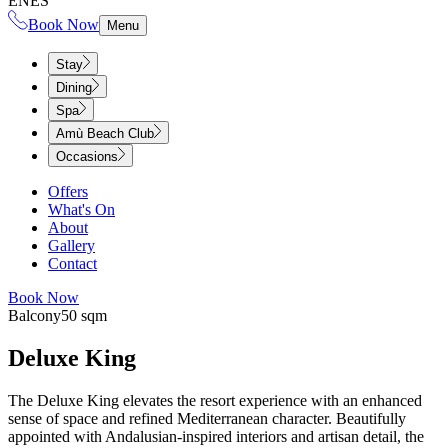
EN
ES
Book Now
Menu
Stay
Dining
Spa
Amù Beach Club
Occasions
Offers
What's On
About
Gallery
Contact
Book Now
Balcony​​​​‌ ‍ ​‍​‍‌‍ ‌ ​‍‌‍‍‌‌‍‌ ‌‍‍‌‌‍ ‍​‍​‍​ ‍‍​‍​‍‌ ​ ‌‍​‌‌‍ ‍‌‍‍‌‌ ‌​‌ ‍‌​‍ ‍‌‍‍‌‌‍ ​‍​‍​‍ ​​‍​‍‌‍‍​‌ ​‍‌‍‌‌‌‍‌‍​‍​‍​ ‍‍​‍​‍‌‍‍​‌ ‌​‌ ‌​‌ ​​‌ ​ ​ ‍‍​‍ ​‍ ‌‍ ​​‍ ‌‌‍​‌‌‍ ‍‌‍‌​​‍ ‌‌ ​‍​‍ ‌‌‍‍​‌‍ ‌ ‌​‌‍‌‌‌‍ ​‌ ​ ​‍ ‌‌ ​ ‌ ‌​‌ ‌‌‌‍‌​‌‍‍‌‌‍ ​‍ ‍‌ ‌‍‌‍‌‌‌ ​‍‌‍​ ‌‍‌‌‌‍ ​​‍ ‍‌‍​‌‌ ​​‌ ​​​‍ ‌‍‍‌‌‍ ‍‌ ‌​‌‍‌‌‌‍ ‍‌ ‌​​‍ ‌‍‌‌‌‍‌​‌‍‍‌‌ ‌​​‍ ‌‍ ‌‌‍ ‌‍‌​‌‍‌‌​ ‌‌ ​​‌ ​‍‌‍‌‌‌ ​ ‌‍‌‌‌‍ ‍‌ ‌​‌‍​‌‌ ‌​‌‍‍‌‌‍ ‌‍ ‍​ ‍ ‌‍‍‌‌‍‌​​ ‌​ ‍​​ ‌‍‌‍‌‍​ ‌‍‌‍​ ‌‍​‍​ ‌​‌‍​‍​‍ ‌​ ‌ ​ ‌‍​ ​​​ ‍‌​‍ ‌​ ‌​​ ‌‌‌‍​ ​ ‍‌​‍ ‌​ ‍​‌‍​‍​ ‌ ​ ‌ ​‍ ‌‌‍​‌​ ​‌​ ‌‌​ ‍‌‌‍​‍‌‍​‌​ ​‌​ ​‌‌‍‌‍​ ‌‍​ ​‌​ ‍‌​ ‍ ‌ ‌​‌ ‍‌‌ ​​‌‍‌‌​ ‌‌‍‍​‌‍ ‌ ‌​‌‍‌‌‌‍ ​‌‌​‍‌‍ ‌‍ ‌‍ ‌‌‌​ ‌ ‌‌‌‍‍‌‌ ‌​‌‍‌‌‌​​‌‌‍ ‌‌‍‌‌‌‍ ‍‌‍‍‌‌ ‌​‌ ‍‌​ ‍ ‌ ​​‌‍​‌‌ ‌​‌‍‍​​ ‌‌ ‌​‌‍‍‌‌ ‌​‌‍ ​‌‍‌‌​ ‌‍​‍‌‍​‌‌ ​ ‌‍‌‌‌‌‌‌‌ ​‍‌‍ ​​ ‌‌‍‍​‌ ‌​‌ ‌​‌ ​​‌ ​ ​‍‌‌​ ​ ‌​​‌​‍‌‌​ ​‍‌​‌‍​‍‌‌​ ​‍‌​‌‍‌‍ ​​‍ ‌‌‍​‌‌‍ ‍‌‍‌​​‍ ‌‌ ​‍​‍ ‌‌‍‍​‌‍ ‌ ‌​‌‍‌‌‌‍ ​‌ ​ ​‍ ‌‌ ​ ‌ ‌​‌ ‌‌‌‍‌​‌‍‍‌‌‍ ​‍ ‍‌ ‌‍‌‍‌‌‌ ​‍‌‍​ ‌‍‌‌‌‍ ​​‍ ‍‌‍​‌‌ ​​‌ ​​​‍‌‍‌‍‍‌‌‍‌​​ ‌​ ‍​​ ‌‍‌‍‌‍​ ‌‍‌‍​ ‌‍​‍​ ‌​‌‍​‍​‍ ‌​ ‌ ​ ‌‍​ ​​​ ‍‌​‍ ‌​ ‌​​ ‌‌‌‍​ ​ ‍‌​‍ ‌​ ‍​‌‍​‍​ ‌ ​ ‌ ​‍ ‌‌‍​‌​ ​‌​ ‌‌​ ‍‌‌‍​‍‌‍​‌​ ​‌​ ​‌‌‍‌‍​ ‌‍​ ​‌​ ‍‌​‍‌‍‌ ‌​‌ ‍‌‌ ​​‌‍‌‌​ ‌‌‍‍​‌‍ ‌ ‌​‌‍‌‌‌‍ ​‌‌​‍‌‍ ‌‍ ‌‍ ‌‌‌​ ‌ ‌‌‌‍‍‌‌ ‌​‌‍‌‌‌​​‌‌‍ ‌‌‍‌‌‌‍ ‍‌‍‍‌‌ ‌​‌ ‍‌​‍‌‍‌ ​​‌‍​‌‌ ‌​‌‍‍​​ ‌‌ ‌​‌‍‍‌‌ ‌​‌‍ ​‌‍‌‌​‍‌‍‌ ​​‌‍‌‌‌ ​‍‌ ​ ‌ ​​‌‍‌‌‌‍​ ‌ ‌​‌‍‍‌‌ ‌‍‌‍‌‌​ ‌‌ ​​‌ ‌‌‌‍​‍‌‍ ​‌‍‍‌‌ ​ ‌‍‍​‌‍‌‌‌‍‌​​‍​‍‌ ‌
50 sqm​​​​‌ ‍ ​‍​‍‌‍ ‌ ​‍‌‍‍‌‌‍‌ ‌‍‍‌‌‍ ‍​‍​‍​ ‍‍​‍​‍‌ ​ ‌‍​‌‌‍ ‍‌‍‍‌‌ ‌​‌ ‍‌​‍ ‍‌‍‍‌‌‍ ​‍​‍​‍ ​​‍​‍‌‍‍​‌ ​‍‌‍‌‌‌‍‌‍​‍​‍​ ‍‍​‍​‍‌‍‍​‌ ‌​‌ ‌​‌ ​​‌ ​ ​ ‍‍​‍ ​‍ ‌‍ ​​‍ ‌‌‍​‌‌‍ ‍‌‍‌​​‍ ‌‌ ​‍​‍ ‌‌‍‍​‌‍ ‌ ‌​‌‍‌‌‌‍ ​‌ ​ ​‍ ‌‌ ​ ‌ ‌​‌ ‌‌‌‍‌​‌‍‍‌‌‍ ​‍ ‍‌ ‌‍‌‍‌‌‌ ​‍‌‍​ ‌‍‌‌‌‍ ​​‍ ‍‌‍​‌‌ ​​‌ ​​​‍ ‌‍‍‌‌‍ ‍‌ ‌​‌‍‌‌‌‍ ‍‌ ‌​​‍ ‌‍‌‌‌‍‌​‌‍‍‌‌ ‌​​‍ ‌‍ ‌‌‍ ‌‍‌​‌‍‌‌​ ‌‌ ​​‌ ​‍‌‍‌‌‌ ​ ‌‍‌‌‌‍ ‍‌ ‌​‌‍​‌‌ ‌​‌‍‍‌‌‍ ‌‍ ‍​ ‍ ‌‍‍‌‌‍‌​​ ‌‌‍‌‍​ ‌ ‌‍‌‌​ ‌‌​ ​‍‌‍​‌​ ​‍​ ‌‍​‍ ‌‌‍​‍​ ‌‌​ ​ ​ ​‍​‍ ‌​ ‌​‌‍​ ​ ‌ ​ ‍​​‍ ‌​ ‍​​ ‌‍​ ​ ‌‍‌​​‍ ‌​ ‍​​ ‌ ​ ‌‍​ ​‌‌‍‌‌​ ​ ‌‍‌​‌‍‌‍​ ​​‌‍​‌​ ‍‌‌‍‌‍​ ‍ ‌ ‌​‌ ‍‌‌ ​​‌‍‌‌​ ‌‌‍‍​‌‍ ‌ ‌​‌‍‌‌‌‍ ​‌‌​‍‌‍ ‌‍ ‌‍ ‌‌‌​ ‌ ‌‌‌‍‍‌‌ ‌​‌‍‌‌‌​​‌‌‍ ‌‌‍‌‌‌‍ ‍‌‍‍‌‌ ‌​‌ ‍‌​ ‍ ‌ ​​‌‍​‌‌ ‌​‌‍‍​​ ‌‌ ‌​‌‍‍‌‌ ‌​‌‍ ​‌‍‌‌​ ‌‍​‍‌‍​‌‌ ​ ‌‍‌‌‌‌‌‌‌ ​‍‌‍ ​​ ‌‌‍‍​‌ ‌​‌ ‌​‌ ​​‌ ​ ​‍‌‌​ ​ ‌​​‌​‍‌‌​ ​‍‌​‌‍​‍‌‌​ ​‍‌​‌‍‌‍ ​​‍ ‌‌‍​‌‌‍ ‍‌‍‌​​‍ ‌‌ ​‍​‍ ‌‌‍‍​‌‍ ‌ ‌​‌‍‌‌‌‍ ​‌ ​ ​‍ ‌‌ ​ ‌ ‌​‌ ‌‌‌‍‌​‌‍‍‌‌‍ ​‍ ‍‌ ‌‍‌‍‌‌‌ ​‍‌‍​ ‌‍‌‌‌‍ ​​‍ ‍‌‍​‌‌ ​​‌ ​​​‍‌‍‌‍‍‌‌‍‌​​ ‌‌‍‌‍​ ‌ ‌‍‌‌​ ‌‌​ ​‍‌‍​‌​ ​‍​ ‌‍​‍ ‌‌‍​‍​ ‌‌​ ​ ​ ​‍​‍ ‌​ ‌​‌‍​ ​ ‌ ​ ‍​​‍ ‌​ ‍​​ ‌‍​ ​ ‌‍‌​​‍ ‌​ ‍​​ ‌ ​ ‌‍​ ​‌‌‍‌‌​ ​ ‌‍‌​‌‍‌‍​ ​​‌‍​‌​ ‍‌‌‍‌‍​‍‌‍‌ ‌​‌ ‍‌‌ ​​‌‍‌‌​ ‌‌‍‍​‌‍ ‌ ‌​‌‍‌‌‌‍ ​‌‌​‍‌‍ ‌‍ ‌‍ ‌‌‌​ ‌ ‌‌‌‍‍‌‌ ‌​‌‍‌‌‌​​‌‌‍ ‌‌‍‌‌‌‍ ‍‌‍‍‌‌ ‌​‌ ‍‌​‍‌‍‌ ​​‌‍​‌‌ ‌​‌‍‍​​ ‌‌ ‌​‌‍‍‌‌ ‌​‌‍ ​‌‍‌‌​‍‌‍‌ ​​‌‍‌‌‌ ​‍‌ ​ ‌ ​​‌‍‌‌‌‍​ ‌ ‌​‌‍‍‌‌ ‌‍‌‍‌‌​ ‌‌ ​​‌ ‌‌‌‍​‍‌‍ ​‌‍‍‌‌ ​ ‌‍‍​‌‍‌‌‌‍‌​​‍​‍‌ ‌
Deluxe King​​​​‌ ‍ ​‍​‍‌‍ ‌ ​‍‌‍‍‌‌‍‌ ‌‍‍‌‌‍ ‍​‍​‍​ ‍‍​‍​‍‌ ​ ‌‍​‌‌‍ ‍‌‍‍‌‌ ‌​‌ ‍‌​‍ ‍‌‍‍‌‌‍ ​‍​‍​‍ ​​‍​‍‌‍‍​‌ ​‍‌‍‌‌‌‍‌‍​‍​‍​ ‍‍​‍​‍‌‍‍​‌ ‌​‌ ‌​‌ ​​‌ ​ ​ ‍‍​‍ ​‍ ‌‍ ​​‍ ‌‌‍​‌‌‍ ‍‌‍‌​​‍ ‌‌ ​‍​‍ ‌‌‍‍​‌‍ ‌ ‌​‌‍‌‌‌‍ ​‌ ​ ​‍ ‌‌ ​ ‌ ‌​‌ ‌‌‌‍‌​‌‍‍‌‌‍ ​‍ ‍‌ ‌‍‌‍‌‌‌ ​‍‌‍​ ‌‍‌‌‌‍ ​​‍ ‍‌‍​‌‌ ​​‌ ​​​‍ ‌‍‍‌‌‍ ‍‌ ‌​‌‍‌‌‌‍ ‍‌ ‌​​‍ ‌‍‌‌‌‍‌​‌‍‍‌‌ ‌​​‍ ‌‍ ‌‌‍ ‌‍‌​‌‍‌‌​ ‌‌ ​​‌ ​‍‌‍‌‌‌ ​ ‌‍‌‌‌‍ ‍‌ ‌​‌‍​‌‌ ‌​‌‍‍‌‌‍ ‌‍ ‍​ ‍ ‌‍‍‌‌‍‌​​ ‌‌‍​ ​ ‌ ​ ​ ​ ​‌​ ‍‌‌‍​‍‌‍​‌​ ‌‍​‍ ‌​ ‌‌​ ‌‍​ ‌ ‌‍​ ​‍ ‌​ ‌​​ ‌ ​ ‌‍‌‍​‌​‍ ‌​ ‍‌‌‍​‍​ ​‍​ ‌‌​‍ ‌‌‍‌‍​ ‍‌‌‍​‌​ ‍​​ ​‌​ ​‌​ ‍​​ ‍‌​ ‌‌​ ​‍​ ‌ ​ ‍‌​ ‍ ‌ ‌​‌ ‍‌‌ ​​‌‍‌‌​ ‌‌‍‍​‌‍ ‌ ‌​‌‍‌‌‌‍ ​‌‌​‍‌‍ ‌‍ ‌‍ ‌‌‌​ ‌ ‌‌‌‍‍‌‌ ‌​‌‍‌‌​ ‍ ‌ ​​‌‍​‌‌ ‌​‌‍‍​​ ‌‌ ‌​‌‍‍‌‌ ‌​‌‍ ​‌‍‌‌​ ‌‍​‍‌‍​‌‌ ​ ‌‍‌‌‌‌‌‌‌ ​‍‌‍ ​​ ‌‌‍‍​‌ ‌​‌ ‌​‌ ​​‌ ​ ​‍‌‌​ ​ ‌​​‌​‍‌‌​ ​‍‌​‌‍​‍‌‌​ ​‍‌​‌‍‌‍ ​​‍ ‌‌‍​‌‌‍ ‍‌‍‌​​‍ ‌‌ ​‍​‍ ‌‌‍‍​‌‍ ‌ ‌​‌‍‌‌‌‍ ​‌ ​ ​‍ ‌‌ ​ ‌ ‌​‌ ‌‌‌‍‌​‌‍‍‌‌‍ ​‍ ‍‌ ‌‍‌‍‌‌‌ ​‍‌‍​ ‌‍‌‌‌‍ ​​‍ ‍‌‍​‌‌ ​​‌ ​​​‍‌‍‌‍‍‌‌‍‌​​ ‌‌‍​ ​ ‌ ​ ​ ​ ​‌​ ‍‌‌‍​‍‌‍​‌​ ‌‍​‍ ‌​ ‌‌​ ‌‍​ ‌ ‌‍​ ​‍ ‌​ ‌​​ ‌ ​ ‌‍‌‍​‌​‍ ‌​ ‍‌‌‍​‍​ ​‍​ ‌‌​‍ ‌‌‍‌‍​ ‍‌‌‍​‌​ ‍​​ ​‌​ ​‌​ ‍​​ ‍‌​ ‌‌​ ​‍​ ‌ ​ ‍‌​‍‌‍‌ ‌​‌ ‍‌‌ ​​‌‍‌‌​ ‌‌‍‍​‌‍ ‌ ‌​‌‍‌‌‌‍ ​‌‌​‍‌‍ ‌‍ ‌‍ ‌‌‌​ ‌ ‌‌‌‍‍‌‌ ‌​‌‍‌‌​‍‌‍‌ ​​‌‍​‌‌ ‌​‌‍‍​​ ‌‌ ‌​‌‍‍‌‌ ‌​‌‍ ​‌‍‌‌​‍‌‍‌ ​​‌‍‌‌‌ ​‍‌ ​ ‌ ​​‌‍‌‌‌‍​ ‌ ‌​‌‍‍‌‌ ‌‍‌‍‌‌​ ‌‌ ​​‌ ‌‌‌‍​‍‌‍ ​‌‍‍‌‌ ​ ‌‍‍​‌‍‌‌‌‍‌​​‍​‍‌ ‌
The Deluxe King elevates the resort experience with an enhanced
sense of space and refined Mediterranean character. Beautifully
appointed with Andalusian-inspired interiors and artisan detail, the