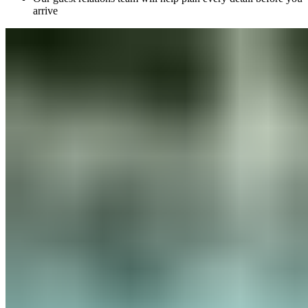
arrive​​​​‌ ‍ ​‍​‍‌‍ ‌ ​‍‌‍‍‌‌‍‌ ‌‍‍‌‌‍ ‍​‍​‍​ ‍‍​‍​‍‌ ​ ‌‍​‌‌‍ ‍‌‍‍‌‌ ‌​‌ ‍‌​‍ ‍‌‍‍‌‌‍ ​‍​‍​‍ ​​‍​‍‌‍‍​‌ ​‍‌‍‌‌‌‍‌‍​‍​‍​ ‍‍​‍​‍‌‍‍​‌ ‌​‌ ‌​‌ ​​‌ ​ ​ ‍‍​‍ ​‍ ‌‍ ​​‍ ‌‌‍​‌‌‍ ‍‌‍‌​​‍ ‌‌ ​‍​‍ ‌‌‍‍​‌‍ ‌ ‌​‌‍‌‌‌‍ ​‌ ​ ​‍ ‌‌ ​ ‌ ‌​‌ ‌‌‌‍‌​‌‍‍‌‌‍ ​‍ ‍‌ ‌‍‌‍‌‌‌ ​‍‌‍​ ‌‍‌‌‌‍ ​​‍ ‍‌‍​‌‌ ​​‌ ​​​‍ ‌‍‍‌‌‍ ‍‌ ‌​‌‍‌‌‌‍ ‍‌ ‌​​‍ ‌‍‌‌‌‍‌​‌‍‍‌‌ ‌​​‍ ‌‍ ‌‌‍ ‌‍‌​‌‍‌‌​ ‌‌ ​​‌ ​‍‌‍‌‌‌ ​ ‌‍‌‌‌‍ ‍‌ ‌​‌‍​‌‌ ‌​‌‍‍‌‌‍ ‌‍ ‍​ ‍ ‌‍‍‌‌‍‌​​ ‌‌‍​ ​ ‌ ​ ​ ​ ​‌​ ‍‌‌‍​‍‌‍​‌​ ‌‍​‍ ‌​ ‌‌​ ‌‍​ ‌ ‌‍​ ​‍ ‌​ ‌​​ ‌ ​ ‌‍‌‍​‌​‍ ‌​ ‍‌‌‍​‍​ ​‍​ ‌‌​‍ ‌‌‍‌‍​ ‍‌‌‍​‌​ ‍​​ ​‌​ ​‌​ ‍​​ ‍‌​ ‌‌​ ​‍​ ‌ ​ ‍‌​ ‍ ‌ ‌​‌ ‍‌‌ ​​‌‍‌‌​ ‌‌‍‍​‌‍ ‌ ‌​‌‍‌‌‌‍ ​‌‌​‍‌‍ ‌‍ ‌‍ ‌‌‌​ ‌ ‌‌‌‍‍‌‌ ‌​‌‍‌‌​ ‍ ‌ ​​‌‍​‌‌ ‌​‌‍‍​​ ‌‌ ​​‌‍​‌‌‍‌ ‌‍‌‌‌​​‍‌ ‌‌‌‍‍‌‌‍ ​‌‍‌​‌‍‌‌‌ ​‍​‍‌‌​ ‌‌‌​​‍‌‌ ‌‍‍ ‌‍‌‌‌ ‍‌​‍‌‌​ ​ ‌​‌​​‍‌‌​ ​ ‌​‌​​‍‌‌​ ​‍​ ​‍​ ​​‌‍​‌​ ‌‍‌‍​ ‌‍‌‍‌‍​‍​ ‌‍​ ‌​​ ‌‌​ ​‍​ ‌‍​ ‌‌​‍‌‌​ ​‍​ ​‍​‍‌‌​ ‌‌‌​‌​​‍ ‍‌‍​‍‌‍ ‌‍‌​‌ ‍‌​‍‌‌​ ‌‌‌​​‍‌‌ ‌‍‍ ‌‍‌‌‌ ‍‌​‍‌‌​ ​ ‌​‌​​‍‌‌​ ​ ‌​‌​​‍‌‌​ ​‍​ ​‍​ ‌​​ ‍‌​ ​‌‌‍‌‌‌‍​ ​ ‌ ​ ​ ​ ​​‌‍‌‍​ ‌‍‌‍​‌​ ‍​​‍‌‌​ ​‍​ ​‍​‍‌‌​ ‌‌‌​‌​​‍ ‍‌‍​ ‌‍‍​‌‍‍‌‌‍ ​‌‍‌​‌ ​‍‌‍‌‌‌‍ ‍​‍‌‌​ ‌‌‌​​‍‌‌ ‌‍‍ ‌‍‌‌‌ ‍‌​‍‌‌​ ​ ‌​‌​​‍‌‌​ ​ ‌​‌​​‍‌‌​ ​‍​ ​‍​ ‌‌​ ‍‌‌‍​ ​ ‌​‌‍‌​​ ‌ ‌‍‌​​ ​‍​ ‌ ​ ​ ​ ‍​​ ‍‌​‍‌‌​ ​‍​ ​‍​‍‌‌​ ‌‌‌​‌​​‍ ‍‌ ‌​‌‍‌‌‌ ‍​‌ ‌​​ ‌‍​‍‌‍​‌‌ ​ ‌‍‌‌‌‌‌‌‌ ​‍‌‍ ​​ ‌‌‍‍​‌ ‌​‌ ‌​‌ ​​‌ ​ ​‍‌‌​ ​ ‌​​‌​‍‌‌​ ​‍‌​‌‍​‍‌‌​ ​‍‌​‌‍‌‍ ​​‍ ‌‌‍​‌‌‍ ‍‌‍‌​​‍ ‌‌ ​‍​‍ ‌‌‍‍​‌‍ ‌ ‌​‌‍‌‌‌‍ ​‌ ​ ​‍ ‌‌ ​ ‌ ‌​‌ ‌‌‌‍‌​‌‍‍‌‌‍ ​‍ ‍‌ ‌‍‌‍‌‌‌ ​‍‌‍​ ‌‍‌‌‌‍ ​​‍ ‍‌‍​‌‌ ​​‌ ​​​‍‌‍‌‍‍‌‌‍‌​​ ‌‌‍​ ​ ‌ ​ ​ ​ ​‌​ ‍‌‌‍​‍‌‍​‌​ ‌‍​‍ ‌​ ‌‌​ ‌‍​ ‌ ‌‍​ ​‍ ‌​ ‌​​ ‌ ​ ‌‍‌‍​‌​‍ ‌​ ‍‌‌‍​‍​ ​‍​ ‌‌​‍ ‌‌‍‌‍​ ‍‌‌‍​‌​ ‍​​ ​‌​ ​‌​ ‍​​ ‍‌​ ‌‌​ ​‍​ ‌ ​ ‍‌​‍‌‍‌ ‌​‌ ‍‌‌ ​​‌‍‌‌​ ‌‌‍‍​‌‍ ‌ ‌​‌‍‌‌‌‍ ​‌‌​‍‌‍ ‌‍ ‌‍ ‌‌‌​ ‌ ‌‌‌‍‍‌‌ ‌​‌‍‌‌​‍‌‍‌ ​​‌‍​‌‌ ‌​‌‍‍​​ ‌‌ ​​‌‍​‌‌‍‌ ‌‍‌‌‌​​‍‌ ‌‌‌‍‍‌‌‍ ​‌‍‌​‌‍‌‌‌ ​‍​‍‌‌​ ‌‌‌​​‍‌‌ ‌‍‍ ‌‍‌‌‌ ‍‌​‍‌‌​ ​ ‌​‌​​‍‌‌​ ​ ‌​‌​​‍‌‌​ ​‍​ ​‍​ ​​‌‍​‌​ ‌‍‌‍​ ‌‍‌‍‌‍​‍​ ‌‍​ ‌​​ ‌‌​ ​‍​ ‌‍​ ‌‌​‍‌‌​ ​‍​ ​‍​‍‌‌​ ‌‌‌​‌​​‍ ‍‌‍​‍‌‍ ‌‍‌​‌ ‍‌​‍‌‌​ ‌‌‌​​‍‌‌ ‌‍‍ ‌‍‌‌‌ ‍‌​‍‌‌​ ​ ‌​‌​​‍‌‌​ ​ ‌​‌​​‍‌‌​ ​‍​ ​‍​ ‌​​ ‍‌​ ​‌‌‍‌‌‌‍​ ​ ‌ ​ ​ ​ ​​‌‍‌‍​ ‌‍‌‍​‌​ ‍​​‍‌‌​ ​‍​ ​‍​‍‌‌​ ‌‌‌​‌​​‍ ‍‌‍​ ‌‍‍​‌‍‍‌‌‍ ​‌‍‌​‌ ​‍‌‍‌‌‌‍ ‍​‍‌‌​ ‌‌‌​​‍‌‌ ‌‍‍ ‌‍‌‌‌ ‍‌​‍‌‌​ ​ ‌​‌​​‍‌‌​ ​ ‌​‌​​‍‌‌​ ​‍​ ​‍​ ‌‌​ ‍‌‌‍​ ​ ‌​‌‍‌​​ ‌ ‌‍‌​​ ​‍​ ‌ ​ ​ ​ ‍​​ ‍‌​‍‌‌​ ​‍​ ​‍​‍‌‌​ ‌‌‌​‌​​‍ ‍‌ ‌​‌‍‌‌‌ ‍​‌ ‌​​‍‌‍‌ ​​‌‍‌‌‌ ​‍‌ ​ ‌ ​​‌‍‌‌‌‍​ ‌ ‌​‌‍‍‌‌ ‌‍‌‍‌‌​ ‌‌ ​​‌ ‌‌‌‍​‍‌‍ ​‌‍‍‌‌ ​ ‌‍‍​‌‍‌‌‌‍‌​​‍​‍‌ ‌