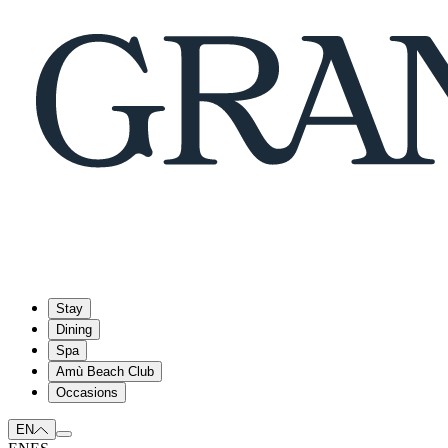
Stay
Dining
Spa
Amù Beach Club
Occasions
EN