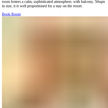
room fosters a calm, sophisticated atmosphere, with balcony. 50sqm
in size, it is well proportioned for a stay on the resort.​​​​‌ ‍ ​‍​‍‌‍ ‌ ​‍‌‍‍‌‌‍‌ ‌‍‍‌‌‍ ‍​‍​‍​ ‍‍​‍​‍‌ ​ ‌‍​‌‌‍ ‍‌‍‍‌‌ ‌​‌ ‍‌​‍ ‍‌‍‍‌‌‍ ​‍​‍​‍ ​​‍​‍‌‍‍​‌ ​‍‌‍‌‌‌‍‌‍​‍​‍​ ‍‍​‍​‍‌‍‍​‌ ‌​‌ ‌​‌ ​​‌ ​ ​ ‍‍​‍ ​‍ ‌‍ ​​‍ ‌‌‍​‌‌‍ ‍‌‍‌​​‍ ‌‌ ​‍​‍ ‌‌‍‍​‌‍ ‌ ‌​‌‍‌‌‌‍ ​‌ ​ ​‍ ‌‌ ​ ‌ ‌​‌ ‌‌‌‍‌​‌‍‍‌‌‍ ​‍ ‍‌ ‌‍‌‍‌‌‌ ​‍‌‍​ ‌‍‌‌‌‍ ​​‍ ‍‌‍​‌‌ ​​‌ ​​​‍ ‌‍‍‌‌‍ ‍‌ ‌​‌‍‌‌‌‍ ‍‌ ‌​​‍ ‌‍‌‌‌‍‌​‌‍‍‌‌ ‌​​‍ ‌‍ ‌‌‍ ‌‍‌​‌‍‌‌​ ‌‌ ​​‌ ​‍‌‍‌‌‌ ​ ‌‍‌‌‌‍ ‍‌ ‌​‌‍​‌‌ ‌​‌‍‍‌‌‍ ‌‍ ‍​ ‍ ‌‍‍‌‌‍‌​​ ‌‌‍​ ​ ‌ ​ ​ ​ ​‌​ ‍‌‌‍​‍‌‍​‌​ ‌‍​‍ ‌​ ‌‌​ ‌‍​ ‌ ‌‍​ ​‍ ‌​ ‌​​ ‌ ​ ‌‍‌‍​‌​‍ ‌​ ‍‌‌‍​‍​ ​‍​ ‌‌​‍ ‌‌‍‌‍​ ‍‌‌‍​‌​ ‍​​ ​‌​ ​‌​ ‍​​ ‍‌​ ‌‌​ ​‍​ ‌ ​ ‍‌​ ‍ ‌ ‌​‌ ‍‌‌ ​​‌‍‌‌​ ‌‌‍‍​‌‍ ‌ ‌​‌‍‌‌‌‍ ​‌‌​‍‌‍ ‌‍ ‌‍ ‌‌‌​ ‌ ‌‌‌‍‍‌‌ ‌​‌‍‌‌​ ‍ ‌ ​​‌‍​‌‌ ‌​‌‍‍​​ ‌‌‍‌​‌‍‌‌‌ ​ ‌‍​ ‌ ​‍‌‍‍‌‌ ​​‌ ‌​‌‍‍‌‌‍ ‌‍ ‍​ ‌‍​‍‌‍​‌‌ ​ ‌‍‌‌‌‌‌‌‌ ​‍‌‍ ​​ ‌‌‍‍​‌ ‌​‌ ‌​‌ ​​‌ ​ ​‍‌‌​ ​ ‌​​‌​‍‌‌​ ​‍‌​‌‍​‍‌‌​ ​‍‌​‌‍‌‍ ​​‍ ‌‌‍​‌‌‍ ‍‌‍‌​​‍ ‌‌ ​‍​‍ ‌‌‍‍​‌‍ ‌ ‌​‌‍‌‌‌‍ ​‌ ​ ​‍ ‌‌ ​ ‌ ‌​‌ ‌‌‌‍‌​‌‍‍‌‌‍ ​‍ ‍‌ ‌‍‌‍‌‌‌ ​‍‌‍​ ‌‍‌‌‌‍ ​​‍ ‍‌‍​‌‌ ​​‌ ​​​‍‌‍‌‍‍‌‌‍‌​​ ‌‌‍​ ​ ‌ ​ ​ ​ ​‌​ ‍‌‌‍​‍‌‍​‌​ ‌‍​‍ ‌​ ‌‌​ ‌‍​ ‌ ‌‍​ ​‍ ‌​ ‌​​ ‌ ​ ‌‍‌‍​‌​‍ ‌​ ‍‌‌‍​‍​ ​‍​ ‌‌​‍ ‌‌‍‌‍​ ‍‌‌‍​‌​ ‍​​ ​‌​ ​‌​ ‍​​ ‍‌​ ‌‌​ ​‍​ ‌ ​ ‍‌​‍‌‍‌ ‌​‌ ‍‌‌ ​​‌‍‌‌​ ‌‌‍‍​‌‍ ‌ ‌​‌‍‌‌‌‍ ​‌‌​‍‌‍ ‌‍ ‌‍ ‌‌‌​ ‌ ‌‌‌‍‍‌‌ ‌​‌‍‌‌​‍‌‍‌ ​​‌‍​‌‌ ‌​‌‍‍​​ ‌‌‍‌​‌‍‌‌‌ ​ ‌‍​ ‌ ​‍‌‍‍‌‌ ​​‌ ‌​‌‍‍‌‌‍ ‌‍ ‍​‍‌‍‌ ​​‌‍‌‌‌ ​‍‌ ​ ‌ ​​‌‍‌‌‌‍​ ‌ ‌​‌‍‍‌‌ ‌‍‌‍‌‌​ ‌‌ ​​‌ ‌‌‌‍​‍‌‍ ​‌‍‍‌‌ ​ ‌‍‍​‌‍‌‌‌‍‌​​‍​‍‌ ‌
Book Room​​​​‌ ‍ ​‍​‍‌‍ ‌ ​‍‌‍‍‌‌‍‌ ‌‍‍‌‌‍ ‍​‍​‍​ ‍‍​‍​‍‌ ​ ‌‍​‌‌‍ ‍‌‍‍‌‌ ‌​‌ ‍‌​‍ ‍‌‍‍‌‌‍ ​‍​‍​‍ ​​‍​‍‌‍‍​‌ ​‍‌‍‌‌‌‍‌‍​‍​‍​ ‍‍​‍​‍‌‍‍​‌ ‌​‌ ‌​‌ ​​‌ ​ ​ ‍‍​‍ ​‍ ‌‍ ​​‍ ‌‌‍​‌‌‍ ‍‌‍‌​​‍ ‌‌ ​‍​‍ ‌‌‍‍​‌‍ ‌ ‌​‌‍‌‌‌‍ ​‌ ​ ​‍ ‌‌ ​ ‌ ‌​‌ ‌‌‌‍‌​‌‍‍‌‌‍ ​‍ ‍‌ ‌‍‌‍‌‌‌ ​‍‌‍​ ‌‍‌‌‌‍ ​​‍ ‍‌‍​‌‌ ​​‌ ​​​‍ ‌‍‍‌‌‍ ‍‌ ‌​‌‍‌‌‌‍ ‍‌ ‌​​‍ ‌‍‌‌‌‍‌​‌‍‍‌‌ ‌​​‍ ‌‍ ‌‌‍ ‌‍‌​‌‍‌‌​ ‌‌ ​​‌ ​‍‌‍‌‌‌ ​ ‌‍‌‌‌‍ ‍‌ ‌​‌‍​‌‌ ‌​‌‍‍‌‌‍ ‌‍ ‍​ ‍ ‌‍‍‌‌‍‌​​ ‌‌‍​ ​ ‌ ​ ​ ​ ​‌​ ‍‌‌‍​‍‌‍​‌​ ‌‍​‍ ‌​ ‌‌​ ‌‍​ ‌ ‌‍​ ​‍ ‌​ ‌​​ ‌ ​ ‌‍‌‍​‌​‍ ‌​ ‍‌‌‍​‍​ ​‍​ ‌‌​‍ ‌‌‍‌‍​ ‍‌‌‍​‌​ ‍​​ ​‌​ ​‌​ ‍​​ ‍‌​ ‌‌​ ​‍​ ‌ ​ ‍‌​ ‍ ‌ ‌​‌ ‍‌‌ ​​‌‍‌‌​ ‌‌‍‍​‌‍ ‌ ‌​‌‍‌‌‌‍ ​‌‌​‍‌‍ ‌‍ ‌‍ ‌‌‌​ ‌ ‌‌‌‍‍‌‌ ‌​‌‍‌‌​ ‍ ‌ ​​‌‍​‌‌ ‌​‌‍‍​​ ‌‌‍​ ‌ ‌​‌‍​‌​‍ ‍‌‍ ​‌‍​‌‌‍​‍‌‍‌‌‌‍ ​​ ‌‍​‍‌‍​‌‌ ​ ‌‍‌‌‌‌‌‌‌ ​‍‌‍ ​​ ‌‌‍‍​‌ ‌​‌ ‌​‌ ​​‌ ​ ​‍‌‌​ ​ ‌​​‌​‍‌‌​ ​‍‌​‌‍​‍‌‌​ ​‍‌​‌‍‌‍ ​​‍ ‌‌‍​‌‌‍ ‍‌‍‌​​‍ ‌‌ ​‍​‍ ‌‌‍‍​‌‍ ‌ ‌​‌‍‌‌‌‍ ​‌ ​ ​‍ ‌‌ ​ ‌ ‌​‌ ‌‌‌‍‌​‌‍‍‌‌‍ ​‍ ‍‌ ‌‍‌‍‌‌‌ ​‍‌‍​ ‌‍‌‌‌‍ ​​‍ ‍‌‍​‌‌ ​​‌ ​​​‍‌‍‌‍‍‌‌‍‌​​ ‌‌‍​ ​ ‌ ​ ​ ​ ​‌​ ‍‌‌‍​‍‌‍​‌​ ‌‍​‍ ‌​ ‌‌​ ‌‍​ ‌ ‌‍​ ​‍ ‌​ ‌​​ ‌ ​ ‌‍‌‍​‌​‍ ‌​ ‍‌‌‍​‍​ ​‍​ ‌‌​‍ ‌‌‍‌‍​ ‍‌‌‍​‌​ ‍​​ ​‌​ ​‌​ ‍​​ ‍‌​ ‌‌​ ​‍​ ‌ ​ ‍‌​‍‌‍‌ ‌​‌ ‍‌‌ ​​‌‍‌‌​ ‌‌‍‍​‌‍ ‌ ‌​‌‍‌‌‌‍ ​‌‌​‍‌‍ ‌‍ ‌‍ ‌‌‌​ ‌ ‌‌‌‍‍‌‌ ‌​‌‍‌‌​‍‌‍‌ ​​‌‍​‌‌ ‌​‌‍‍​​ ‌‌‍​ ‌ ‌​‌‍​‌​‍ ‍‌‍ ​‌‍​‌‌‍​‍‌‍‌‌‌‍ ​​‍‌‍‌ ​​‌‍‌‌‌ ​‍‌ ​ ‌ ​​‌‍‌‌‌‍​ ‌ ‌​‌‍‍‌‌ ‌‍‌‍‌‌​ ‌‌ ​​‌ ‌‌‌‍​‍‌‍ ​‌‍‍‌‌ ​ ‌‍‍​‌‍‌‌‌‍‌​​‍​‍‌ ‌