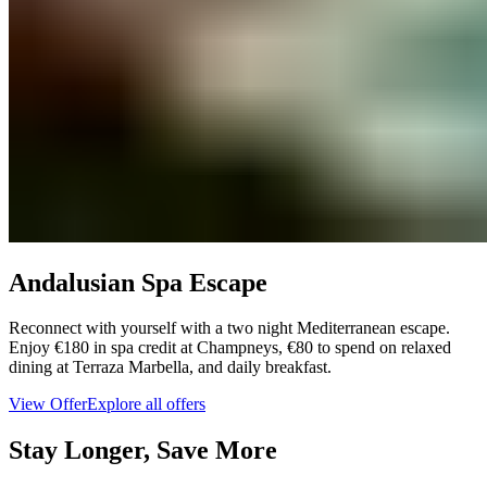
Andalusian Spa Escape​​​​‌ ‍ ​‍​‍‌‍ ‌ ​‍‌‍‍‌‌‍‌ ‌‍‍‌‌‍ ‍​‍​‍​ ‍‍​‍​‍‌ ​ ‌‍​‌‌‍ ‍‌‍‍‌‌ ‌​‌ ‍‌​‍ ‍‌‍‍‌‌‍ ​‍​‍​‍ ​​‍​‍‌‍‍​‌ ​‍‌‍‌‌‌‍‌‍​‍​‍​ ‍‍​‍​‍‌‍‍​‌ ‌​‌ ‌​‌ ​​‌ ​ ​ ‍‍​‍ ​‍ ‌‍ ​​‍ ‌‌‍​‌‌‍ ‍‌‍‌​​‍ ‌‌ ​‍​‍ ‌‌‍‍​‌‍ ‌ ‌​‌‍‌‌‌‍ ​‌ ​ ​‍ ‌‌ ​ ‌ ‌​‌ ‌‌‌‍‌​‌‍‍‌‌‍ ​‍ ‍‌ ‌‍‌‍‌‌‌ ​‍‌‍​ ‌‍‌‌‌‍ ​​‍ ‍‌‍​‌‌ ​​‌ ​​​‍ ‌‍‍‌‌‍ ‍‌ ‌​‌‍‌‌‌‍ ‍‌ ‌​​‍ ‌‍‌‌‌‍‌​‌‍‍‌‌ ‌​​‍ ‌‍ ‌‌‍ ‌‍‌​‌‍‌‌​ ‌‌ ​​‌ ​‍‌‍‌‌‌ ​ ‌‍‌‌‌‍ ‍‌ ‌​‌‍​‌‌ ‌​‌‍‍‌‌‍ ‌‍ ‍​ ‍ ‌‍‍‌‌‍‌​​ ‌‌‍​ ​ ‌ ​ ​ ​ ​‌​ ‍‌‌‍​‍‌‍​‌​ ‌‍​‍ ‌​ ‌‌​ ‌‍​ ‌ ‌‍​ ​‍ ‌​ ‌​​ ‌ ​ ‌‍‌‍​‌​‍ ‌​ ‍‌‌‍​‍​ ​‍​ ‌‌​‍ ‌‌‍‌‍​ ‍‌‌‍​‌​ ‍​​ ​‌​ ​‌​ ‍​​ ‍‌​ ‌‌​ ​‍​ ‌ ​ ‍‌​ ‍ ‌ ‌​‌ ‍‌‌ ​​‌‍‌‌​ ‌‌‍‍​‌‍ ‌ ‌​‌‍‌‌‌‍ ​‌‌​‍‌‍ ‌‍ ‌‍ ‌‌‌​ ‌ ‌‌‌‍‍‌‌ ‌​‌‍‌‌​ ‍ ‌ ​​‌‍​‌‌ ‌​‌‍‍​​ ‌‌ ​​‌‍​‌‌‍‌ ‌‍‌‌‌​​‍‌ ‌‌‌‍‍‌‌‍ ​‌‍‌​‌‍‌‌‌ ​‍​‍‌‌​ ‌‌‌​​‍‌‌ ‌‍‍ ‌‍‌‌‌ ‍‌​‍‌‌​ ​ ‌​‌​​‍‌‌​ ​ ‌​‌​​‍‌‌​ ​‍​ ​‍‌‍​ ​ ‌‍‌‍​‌‌‍​‍​ ‌‍‌‍​ ‌‍​ ‌‍​‍​ ‍‌​ ‌​‌‍​‍​ ‌‍​‍‌‌​ ​‍​ ​‍​‍‌‌​ ‌‌‌​‌​​‍ ‍‌‍‌‌‌‍ ‍‌ ‌​‌ ​‍‌‍‍‌‌‍‌‌‌ ​ ​‍‌‌​ ‌‌‌​​‍‌‌ ‌‍‍ ‌‍‌‌‌ ‍‌​‍‌‌​ ​ ‌​‌​​‍‌‌​ ​ ‌​‌​​‍‌‌​ ​‍​ ​‍‌‍‌‌​ ‌​​ ​​​ ‍​​ ​‍​ ‍​​ ​‍‌‍​‌​ ‌ ​ ‌ ‌‍​‌​ ​ ​‍‌‌​ ​‍​ ​‍​‍‌‌​ ‌‌‌​‌​​‍ ‍‌‍‍​‌‍‌‌‌‍​‌‌‍‌​‌‍‍‌‌‍ ‍‌‍‌ ​ ‌‍​‍‌‍​‌‌ ​ ‌‍‌‌‌‌‌‌‌ ​‍‌‍ ​​ ‌‌‍‍​‌ ‌​‌ ‌​‌ ​​‌ ​ ​‍‌‌​ ​ ‌​​‌​‍‌‌​ ​‍‌​‌‍​‍‌‌​ ​‍‌​‌‍‌‍ ​​‍ ‌‌‍​‌‌‍ ‍‌‍‌​​‍ ‌‌ ​‍​‍ ‌‌‍‍​‌‍ ‌ ‌​‌‍‌‌‌‍ ​‌ ​ ​‍ ‌‌ ​ ‌ ‌​‌ ‌‌‌‍‌​‌‍‍‌‌‍ ​‍ ‍‌ ‌‍‌‍‌‌‌ ​‍‌‍​ ‌‍‌‌‌‍ ​​‍ ‍‌‍​‌‌ ​​‌ ​​​‍‌‍‌‍‍‌‌‍‌​​ ‌‌‍​ ​ ‌ ​ ​ ​ ​‌​ ‍‌‌‍​‍‌‍​‌​ ‌‍​‍ ‌​ ‌‌​ ‌‍​ ‌ ‌‍​ ​‍ ‌​ ‌​​ ‌ ​ ‌‍‌‍​‌​‍ ‌​ ‍‌‌‍​‍​ ​‍​ ‌‌​‍ ‌‌‍‌‍​ ‍‌‌‍​‌​ ‍​​ ​‌​ ​‌​ ‍​​ ‍‌​ ‌‌​ ​‍​ ‌ ​ ‍‌​‍‌‍‌ ‌​‌ ‍‌‌ ​​‌‍‌‌​ ‌‌‍‍​‌‍ ‌ ‌​‌‍‌‌‌‍ ​‌‌​‍‌‍ ‌‍ ‌‍ ‌‌‌​ ‌ ‌‌‌‍‍‌‌ ‌​‌‍‌‌​‍‌‍‌ ​​‌‍​‌‌ ‌​‌‍‍​​ ‌‌ ​​‌‍​‌‌‍‌ ‌‍‌‌‌​​‍‌ ‌‌‌‍‍‌‌‍ ​‌‍‌​‌‍‌‌‌ ​‍​‍‌‌​ ‌‌‌​​‍‌‌ ‌‍‍ ‌‍‌‌‌ ‍‌​‍‌‌​ ​ ‌​‌​​‍‌‌​ ​ ‌​‌​​‍‌‌​ ​‍​ ​‍‌‍​ ​ ‌‍‌‍​‌‌‍​‍​ ‌‍‌‍​ ‌‍​ ‌‍​‍​ ‍‌​ ‌​‌‍​‍​ ‌‍​‍‌‌​ ​‍​ ​‍​‍‌‌​ ‌‌‌​‌​​‍ ‍‌‍‌‌‌‍ ‍‌ ‌​‌ ​‍‌‍‍‌‌‍‌‌‌ ​ ​‍‌‌​ ‌‌‌​​‍‌‌ ‌‍‍ ‌‍‌‌‌ ‍‌​‍‌‌​ ​ ‌​‌​​‍‌‌​ ​ ‌​‌​​‍‌‌​ ​‍​ ​‍‌‍‌‌​ ‌​​ ​​​ ‍​​ ​‍​ ‍​​ ​‍‌‍​‌​ ‌ ​ ‌ ‌‍​‌​ ​ ​‍‌‌​ ​‍​ ​‍​‍‌‌​ ‌‌‌​‌​​‍ ‍‌‍‍​‌‍‌‌‌‍​‌‌‍‌​‌‍‍‌‌‍ ‍‌‍‌ ​‍‌‍‌ ​​‌‍‌‌‌ ​‍‌ ​ ‌ ​​‌‍‌‌‌‍​ ‌ ‌​‌‍‍‌‌ ‌‍‌‍‌‌​ ‌‌ ​​‌ ‌‌‌‍​‍‌‍ ​‌‍‍‌‌ ​ ‌‍‍​‌‍‌‌‌‍‌​​‍​‍‌ ‌
Reconnect with yourself with a two night Mediterranean escape.
Enjoy €180 in spa credit at Champneys, €80 to spend on relaxed
dining at Terraza Marbella, and daily breakfast.​​​​‌ ‍ ​‍​‍‌‍ ‌ ​‍‌‍‍‌‌‍‌ ‌‍‍‌‌‍ ‍​‍​‍​ ‍‍​‍​‍‌ ​ ‌‍​‌‌‍ ‍‌‍‍‌‌ ‌​‌ ‍‌​‍ ‍‌‍‍‌‌‍ ​‍​‍​‍ ​​‍​‍‌‍‍​‌ ​‍‌‍‌‌‌‍‌‍​‍​‍​ ‍‍​‍​‍‌‍‍​‌ ‌​‌ ‌​‌ ​​‌ ​ ​ ‍‍​‍ ​‍ ‌‍ ​​‍ ‌‌‍​‌‌‍ ‍‌‍‌​​‍ ‌‌ ​‍​‍ ‌‌‍‍​‌‍ ‌ ‌​‌‍‌‌‌‍ ​‌ ​ ​‍ ‌‌ ​ ‌ ‌​‌ ‌‌‌‍‌​‌‍‍‌‌‍ ​‍ ‍‌ ‌‍‌‍‌‌‌ ​‍‌‍​ ‌‍‌‌‌‍ ​​‍ ‍‌‍​‌‌ ​​‌ ​​​‍ ‌‍‍‌‌‍ ‍‌ ‌​‌‍‌‌‌‍ ‍‌ ‌​​‍ ‌‍‌‌‌‍‌​‌‍‍‌‌ ‌​​‍ ‌‍ ‌‌‍ ‌‍‌​‌‍‌‌​ ‌‌ ​​‌ ​‍‌‍‌‌‌ ​ ‌‍‌‌‌‍ ‍‌ ‌​‌‍​‌‌ ‌​‌‍‍‌‌‍ ‌‍ ‍​ ‍ ‌‍‍‌‌‍‌​​ ‌‌‍​ ​ ‌ ​ ​ ​ ​‌​ ‍‌‌‍​‍‌‍​‌​ ‌‍​‍ ‌​ ‌‌​ ‌‍​ ‌ ‌‍​ ​‍ ‌​ ‌​​ ‌ ​ ‌‍‌‍​‌​‍ ‌​ ‍‌‌‍​‍​ ​‍​ ‌‌​‍ ‌‌‍‌‍​ ‍‌‌‍​‌​ ‍​​ ​‌​ ​‌​ ‍​​ ‍‌​ ‌‌​ ​‍​ ‌ ​ ‍‌​ ‍ ‌ ‌​‌ ‍‌‌ ​​‌‍‌‌​ ‌‌‍‍​‌‍ ‌ ‌​‌‍‌‌‌‍ ​‌‌​‍‌‍ ‌‍ ‌‍ ‌‌‌​ ‌ ‌‌‌‍‍‌‌ ‌​‌‍‌‌​ ‍ ‌ ​​‌‍​‌‌ ‌​‌‍‍​​ ‌‌ ​​‌‍​‌‌‍‌ ‌‍‌‌‌​​‍‌ ‌‌‌‍‍‌‌‍ ​‌‍‌​‌‍‌‌‌ ​‍​‍‌‌​ ‌‌‌​​‍‌‌ ‌‍‍ ‌‍‌‌‌ ‍‌​‍‌‌​ ​ ‌​‌​​‍‌‌​ ​ ‌​‌​​‍‌‌​ ​‍​ ​‍‌‍​ ​ ‌‍‌‍​‌‌‍​‍​ ‌‍‌‍​ ‌‍​ ‌‍​‍​ ‍‌​ ‌​‌‍​‍​ ‌‍​‍‌‌​ ​‍​ ​‍​‍‌‌​ ‌‌‌​‌​​‍ ‍‌‍‌‌‌‍ ‍‌ ‌​‌ ​‍‌‍‍‌‌‍‌‌‌ ​ ​‍‌‌​ ‌‌‌​​‍‌‌ ‌‍‍ ‌‍‌‌‌ ‍‌​‍‌‌​ ​ ‌​‌​​‍‌‌​ ​ ‌​‌​​‍‌‌​ ​‍​ ​‍‌‍‌‌​ ‌​​ ​​​ ‍​​ ​‍​ ‍​​ ​‍‌‍​‌​ ‌ ​ ‌ ‌‍​‌​ ​ ​‍‌‌​ ​‍​ ​‍​‍‌‌​ ‌‌‌​‌​​‍ ‍‌‍​‍‌‍ ‌‍‌​‌ ‍‌​ ‌‍​‍‌‍​‌‌ ​ ‌‍‌‌‌‌‌‌‌ ​‍‌‍ ​​ ‌‌‍‍​‌ ‌​‌ ‌​‌ ​​‌ ​ ​‍‌‌​ ​ ‌​​‌​‍‌‌​ ​‍‌​‌‍​‍‌‌​ ​‍‌​‌‍‌‍ ​​‍ ‌‌‍​‌‌‍ ‍‌‍‌​​‍ ‌‌ ​‍​‍ ‌‌‍‍​‌‍ ‌ ‌​‌‍‌‌‌‍ ​‌ ​ ​‍ ‌‌ ​ ‌ ‌​‌ ‌‌‌‍‌​‌‍‍‌‌‍ ​‍ ‍‌ ‌‍‌‍‌‌‌ ​‍‌‍​ ‌‍‌‌‌‍ ​​‍ ‍‌‍​‌‌ ​​‌ ​​​‍‌‍‌‍‍‌‌‍‌​​ ‌‌‍​ ​ ‌ ​ ​ ​ ​‌​ ‍‌‌‍​‍‌‍​‌​ ‌‍​‍ ‌​ ‌‌​ ‌‍​ ‌ ‌‍​ ​‍ ‌​ ‌​​ ‌ ​ ‌‍‌‍​‌​‍ ‌​ ‍‌‌‍​‍​ ​‍​ ‌‌​‍ ‌‌‍‌‍​ ‍‌‌‍​‌​ ‍​​ ​‌​ ​‌​ ‍​​ ‍‌​ ‌‌​ ​‍​ ‌ ​ ‍‌​‍‌‍‌ ‌​‌ ‍‌‌ ​​‌‍‌‌​ ‌‌‍‍​‌‍ ‌ ‌​‌‍‌‌‌‍ ​‌‌​‍‌‍ ‌‍ ‌‍ ‌‌‌​ ‌ ‌‌‌‍‍‌‌ ‌​‌‍‌‌​‍‌‍‌ ​​‌‍​‌‌ ‌​‌‍‍​​ ‌‌ ​​‌‍​‌‌‍‌ ‌‍‌‌‌​​‍‌ ‌‌‌‍‍‌‌‍ ​‌‍‌​‌‍‌‌‌ ​‍​‍‌‌​ ‌‌‌​​‍‌‌ ‌‍‍ ‌‍‌‌‌ ‍‌​‍‌‌​ ​ ‌​‌​​‍‌‌​ ​ ‌​‌​​‍‌‌​ ​‍​ ​‍‌‍​ ​ ‌‍‌‍​‌‌‍​‍​ ‌‍‌‍​ ‌‍​ ‌‍​‍​ ‍‌​ ‌​‌‍​‍​ ‌‍​‍‌‌​ ​‍​ ​‍​‍‌‌​ ‌‌‌​‌​​‍ ‍‌‍‌‌‌‍ ‍‌ ‌​‌ ​‍‌‍‍‌‌‍‌‌‌ ​ ​‍‌‌​ ‌‌‌​​‍‌‌ ‌‍‍ ‌‍‌‌‌ ‍‌​‍‌‌​ ​ ‌​‌​​‍‌‌​ ​ ‌​‌​​‍‌‌​ ​‍​ ​‍‌‍‌‌​ ‌​​ ​​​ ‍​​ ​‍​ ‍​​ ​‍‌‍​‌​ ‌ ​ ‌ ‌‍​‌​ ​ ​‍‌‌​ ​‍​ ​‍​‍‌‌​ ‌‌‌​‌​​‍ ‍‌‍​‍‌‍ ‌‍‌​‌ ‍‌​‍‌‍‌ ​​‌‍‌‌‌ ​‍‌ ​ ‌ ​​‌‍‌‌‌‍​ ‌ ‌​‌‍‍‌‌ ‌‍‌‍‌‌​ ‌‌ ​​‌ ‌‌‌‍​‍‌‍ ​‌‍‍‌‌ ​ ‌‍‍​‌‍‌‌‌‍‌​​‍​‍‌ ‌
View Offer​​​​‌ ‍ ​‍​‍‌‍ ‌ ​‍‌‍‍‌‌‍‌ ‌‍‍‌‌‍ ‍​‍​‍​ ‍‍​‍​‍‌ ​ ‌‍​‌‌‍ ‍‌‍‍‌‌ ‌​‌ ‍‌​‍ ‍‌‍‍‌‌‍ ​‍​‍​‍ ​​‍​‍‌‍‍​‌ ​‍‌‍‌‌‌‍‌‍​‍​‍​ ‍‍​‍​‍‌‍‍​‌ ‌​‌ ‌​‌ ​​‌ ​ ​ ‍‍​‍ ​‍ ‌‍ ​​‍ ‌‌‍​‌‌‍ ‍‌‍‌​​‍ ‌‌ ​‍​‍ ‌‌‍‍​‌‍ ‌ ‌​‌‍‌‌‌‍ ​‌ ​ ​‍ ‌‌ ​ ‌ ‌​‌ ‌‌‌‍‌​‌‍‍‌‌‍ ​‍ ‍‌ ‌‍‌‍‌‌‌ ​‍‌‍​ ‌‍‌‌‌‍ ​​‍ ‍‌‍​‌‌ ​​‌ ​​​‍ ‌‍‍‌‌‍ ‍‌ ‌​‌‍‌‌‌‍ ‍‌ ‌​​‍ ‌‍‌‌‌‍‌​‌‍‍‌‌ ‌​​‍ ‌‍ ‌‌‍ ‌‍‌​‌‍‌‌​ ‌‌ ​​‌ ​‍‌‍‌‌‌ ​ ‌‍‌‌‌‍ ‍‌ ‌​‌‍​‌‌ ‌​‌‍‍‌‌‍ ‌‍ ‍​ ‍ ‌‍‍‌‌‍‌​​ ‌‌‍​ ​ ‌ ​ ​ ​ ​‌​ ‍‌‌‍​‍‌‍​‌​ ‌‍​‍ ‌​ ‌‌​ ‌‍​ ‌ ‌‍​ ​‍ ‌​ ‌​​ ‌ ​ ‌‍‌‍​‌​‍ ‌​ ‍‌‌‍​‍​ ​‍​ ‌‌​‍ ‌‌‍‌‍​ ‍‌‌‍​‌​ ‍​​ ​‌​ ​‌​ ‍​​ ‍‌​ ‌‌​ ​‍​ ‌ ​ ‍‌​ ‍ ‌ ‌​‌ ‍‌‌ ​​‌‍‌‌​ ‌‌‍‍​‌‍ ‌ ‌​‌‍‌‌‌‍ ​‌‌​‍‌‍ ‌‍ ‌‍ ‌‌‌​ ‌ ‌‌‌‍‍‌‌ ‌​‌‍‌‌​ ‍ ‌ ​​‌‍​‌‌ ‌​‌‍‍​​ ‌‌ ​​‌‍​‌‌‍‌ ‌‍‌‌‌​​‍‌ ‌‌‌‍‍‌‌‍ ​‌‍‌​‌‍‌‌‌ ​‍​‍‌‌​ ‌‌‌​​‍‌‌ ‌‍‍ ‌‍‌‌‌ ‍‌​‍‌‌​ ​ ‌​‌​​‍‌‌​ ​ ‌​‌​​‍‌‌​ ​‍​ ​‍‌‍​ ​ ‌‍‌‍​‌‌‍​‍​ ‌‍‌‍​ ‌‍​ ‌‍​‍​ ‍‌​ ‌​‌‍​‍​ ‌‍​‍‌‌​ ​‍​ ​‍​‍‌‌​ ‌‌‌​‌​​‍ ‍‌‍‌‌‌‍ ‍‌ ‌​‌ ​‍‌‍‍‌‌‍‌‌‌ ​ ​‍‌‌​ ‌‌‌​​‍‌‌ ‌‍‍ ‌‍‌‌‌ ‍‌​‍‌‌​ ​ ‌​‌​​‍‌‌​ ​ ‌​‌​​‍‌‌​ ​‍​ ​‍‌‍‌‌​ ‌​​ ​​​ ‍​​ ​‍​ ‍​​ ​‍‌‍​‌​ ‌ ​ ‌ ‌‍​‌​ ​ ​‍‌‌​ ​‍​ ​‍​‍‌‌​ ‌‌‌​‌​​‍ ‍‌ ​​‌ ​‍‌‍‍‌‌‍ ‌‌‍​‌‌ ​‍‌ ‍‌‌​​ ‌ ‌​‌‍​‌​‍ ‍‌‍ ​‌‍​‌‌‍​‍‌‍‌‌‌‍ ​​ ‌‍​‍‌‍​‌‌ ​ ‌‍‌‌‌‌‌‌‌ ​‍‌‍ ​​ ‌‌‍‍​‌ ‌​‌ ‌​‌ ​​‌ ​ ​‍‌‌​ ​ ‌​​‌​‍‌‌​ ​‍‌​‌‍​‍‌‌​ ​‍‌​‌‍‌‍ ​​‍ ‌‌‍​‌‌‍ ‍‌‍‌​​‍ ‌‌ ​‍​‍ ‌‌‍‍​‌‍ ‌ ‌​‌‍‌‌‌‍ ​‌ ​ ​‍ ‌‌ ​ ‌ ‌​‌ ‌‌‌‍‌​‌‍‍‌‌‍ ​‍ ‍‌ ‌‍‌‍‌‌‌ ​‍‌‍​ ‌‍‌‌‌‍ ​​‍ ‍‌‍​‌‌ ​​‌ ​​​‍‌‍‌‍‍‌‌‍‌​​ ‌‌‍​ ​ ‌ ​ ​ ​ ​‌​ ‍‌‌‍​‍‌‍​‌​ ‌‍​‍ ‌​ ‌‌​ ‌‍​ ‌ ‌‍​ ​‍ ‌​ ‌​​ ‌ ​ ‌‍‌‍​‌​‍ ‌​ ‍‌‌‍​‍​ ​‍​ ‌‌​‍ ‌‌‍‌‍​ ‍‌‌‍​‌​ ‍​​ ​‌​ ​‌​ ‍​​ ‍‌​ ‌‌​ ​‍​ ‌ ​ ‍‌​‍‌‍‌ ‌​‌ ‍‌‌ ​​‌‍‌‌​ ‌‌‍‍​‌‍ ‌ ‌​‌‍‌‌‌‍ ​‌‌​‍‌‍ ‌‍ ‌‍ ‌‌‌​ ‌ ‌‌‌‍‍‌‌ ‌​‌‍‌‌​‍‌‍‌ ​​‌‍​‌‌ ‌​‌‍‍​​ ‌‌ ​​‌‍​‌‌‍‌ ‌‍‌‌‌​​‍‌ ‌‌‌‍‍‌‌‍ ​‌‍‌​‌‍‌‌‌ ​‍​‍‌‌​ ‌‌‌​​‍‌‌ ‌‍‍ ‌‍‌‌‌ ‍‌​‍‌‌​ ​ ‌​‌​​‍‌‌​ ​ ‌​‌​​‍‌‌​ ​‍​ ​‍‌‍​ ​ ‌‍‌‍​‌‌‍​‍​ ‌‍‌‍​ ‌‍​ ‌‍​‍​ ‍‌​ ‌​‌‍​‍​ ‌‍​‍‌‌​ ​‍​ ​‍​‍‌‌​ ‌‌‌​‌​​‍ ‍‌‍‌‌‌‍ ‍‌ ‌​‌ ​‍‌‍‍‌‌‍‌‌‌ ​ ​‍‌‌​ ‌‌‌​​‍‌‌ ‌‍‍ ‌‍‌‌‌ ‍‌​‍‌‌​ ​ ‌​‌​​‍‌‌​ ​ ‌​‌​​‍‌‌​ ​‍​ ​‍‌‍‌‌​ ‌​​ ​​​ ‍​​ ​‍​ ‍​​ ​‍‌‍​‌​ ‌ ​ ‌ ‌‍​‌​ ​ ​‍‌‌​ ​‍​ ​‍​‍‌‌​ ‌‌‌​‌​​‍ ‍‌ ​​‌ ​‍‌‍‍‌‌‍ ‌‌‍​‌‌ ​‍‌ ‍‌‌​​ ‌ ‌​‌‍​‌​‍ ‍‌‍ ​‌‍​‌‌‍​‍‌‍‌‌‌‍ ​​‍‌‍‌ ​​‌‍‌‌‌ ​‍‌ ​ ‌ ​​‌‍‌‌‌‍​ ‌ ‌​‌‍‍‌‌ ‌‍‌‍‌‌​ ‌‌ ​​‌ ‌‌‌‍​‍‌‍ ​‌‍‍‌‌ ​ ‌‍‍​‌‍‌‌‌‍‌​​‍​‍‌ ‌
Explore all offers​​​​‌ ‍ ​‍​‍‌‍ ‌ ​‍‌‍‍‌‌‍‌ ‌‍‍‌‌‍ ‍​‍​‍​ ‍‍​‍​‍‌ ​ ‌‍​‌‌‍ ‍‌‍‍‌‌ ‌​‌ ‍‌​‍ ‍‌‍‍‌‌‍ ​‍​‍​‍ ​​‍​‍‌‍‍​‌ ​‍‌‍‌‌‌‍‌‍​‍​‍​ ‍‍​‍​‍‌‍‍​‌ ‌​‌ ‌​‌ ​​‌ ​ ​ ‍‍​‍ ​‍ ‌‍ ​​‍ ‌‌‍​‌‌‍ ‍‌‍‌​​‍ ‌‌ ​‍​‍ ‌‌‍‍​‌‍ ‌ ‌​‌‍‌‌‌‍ ​‌ ​ ​‍ ‌‌ ​ ‌ ‌​‌ ‌‌‌‍‌​‌‍‍‌‌‍ ​‍ ‍‌ ‌‍‌‍‌‌‌ ​‍‌‍​ ‌‍‌‌‌‍ ​​‍ ‍‌‍​‌‌ ​​‌ ​​​‍ ‌‍‍‌‌‍ ‍‌ ‌​‌‍‌‌‌‍ ‍‌ ‌​​‍ ‌‍‌‌‌‍‌​‌‍‍‌‌ ‌​​‍ ‌‍ ‌‌‍ ‌‍‌​‌‍‌‌​ ‌‌ ​​‌ ​‍‌‍‌‌‌ ​ ‌‍‌‌‌‍ ‍‌ ‌​‌‍​‌‌ ‌​‌‍‍‌‌‍ ‌‍ ‍​ ‍ ‌‍‍‌‌‍‌​​ ‌‌‍​ ​ ‌ ​ ​ ​ ​‌​ ‍‌‌‍​‍‌‍​‌​ ‌‍​‍ ‌​ ‌‌​ ‌‍​ ‌ ‌‍​ ​‍ ‌​ ‌​​ ‌ ​ ‌‍‌‍​‌​‍ ‌​ ‍‌‌‍​‍​ ​‍​ ‌‌​‍ ‌‌‍‌‍​ ‍‌‌‍​‌​ ‍​​ ​‌​ ​‌​ ‍​​ ‍‌​ ‌‌​ ​‍​ ‌ ​ ‍‌​ ‍ ‌ ‌​‌ ‍‌‌ ​​‌‍‌‌​ ‌‌‍‍​‌‍ ‌ ‌​‌‍‌‌‌‍ ​‌‌​‍‌‍ ‌‍ ‌‍ ‌‌‌​ ‌ ‌‌‌‍‍‌‌ ‌​‌‍‌‌​ ‍ ‌ ​​‌‍​‌‌ ‌​‌‍‍​​ ‌‌ ​​‌‍​‌‌‍‌ ‌‍‌‌‌​​‍‌ ‌‌‌‍‍‌‌‍ ​‌‍‌​‌‍‌‌‌ ​‍​‍‌‌​ ‌‌‌​​‍‌‌ ‌‍‍ ‌‍‌‌‌ ‍‌​‍‌‌​ ​ ‌​‌​​‍‌‌​ ​ ‌​‌​​‍‌‌​ ​‍​ ​‍‌‍​ ​ ‌‍‌‍​‌‌‍​‍​ ‌‍‌‍​ ‌‍​ ‌‍​‍​ ‍‌​ ‌​‌‍​‍​ ‌‍​‍‌‌​ ​‍​ ​‍​‍‌‌​ ‌‌‌​‌​​‍ ‍‌‍‌‌‌‍ ‍‌ ‌​‌ ​‍‌‍‍‌‌‍‌‌‌ ​ ​‍‌‌​ ‌‌‌​​‍‌‌ ‌‍‍ ‌‍‌‌‌ ‍‌​‍‌‌​ ​ ‌​‌​​‍‌‌​ ​ ‌​‌​​‍‌‌​ ​‍​ ​‍‌‍‌‌​ ‌​​ ​​​ ‍​​ ​‍​ ‍​​ ​‍‌‍​‌​ ‌ ​ ‌ ‌‍​‌​ ​ ​‍‌‌​ ​‍​ ​‍​‍‌‌​ ‌‌‌​‌​​‍ ‍‌ ​ ‌‍‌‌‌‍​ ‌‍ ‌‍ ‍‌‍‌​‌‍​‌‌ ​‍‌ ‍‌‌​​ ‌ ‌​‌‍​‌​‍ ‍‌‍ ​‌‍​‌‌‍​‍‌‍‌‌‌‍ ​​ ‌‍​‍‌‍​‌‌ ​ ‌‍‌‌‌‌‌‌‌ ​‍‌‍ ​​ ‌‌‍‍​‌ ‌​‌ ‌​‌ ​​‌ ​ ​‍‌‌​ ​ ‌​​‌​‍‌‌​ ​‍‌​‌‍​‍‌‌​ ​‍‌​‌‍‌‍ ​​‍ ‌‌‍​‌‌‍ ‍‌‍‌​​‍ ‌‌ ​‍​‍ ‌‌‍‍​‌‍ ‌ ‌​‌‍‌‌‌‍ ​‌ ​ ​‍ ‌‌ ​ ‌ ‌​‌ ‌‌‌‍‌​‌‍‍‌‌‍ ​‍ ‍‌ ‌‍‌‍‌‌‌ ​‍‌‍​ ‌‍‌‌‌‍ ​​‍ ‍‌‍​‌‌ ​​‌ ​​​‍‌‍‌‍‍‌‌‍‌​​ ‌‌‍​ ​ ‌ ​ ​ ​ ​‌​ ‍‌‌‍​‍‌‍​‌​ ‌‍​‍ ‌​ ‌‌​ ‌‍​ ‌ ‌‍​ ​‍ ‌​ ‌​​ ‌ ​ ‌‍‌‍​‌​‍ ‌​ ‍‌‌‍​‍​ ​‍​ ‌‌​‍ ‌‌‍‌‍​ ‍‌‌‍​‌​ ‍​​ ​‌​ ​‌​ ‍​​ ‍‌​ ‌‌​ ​‍​ ‌ ​ ‍‌​‍‌‍‌ ‌​‌ ‍‌‌ ​​‌‍‌‌​ ‌‌‍‍​‌‍ ‌ ‌​‌‍‌‌‌‍ ​‌‌​‍‌‍ ‌‍ ‌‍ ‌‌‌​ ‌ ‌‌‌‍‍‌‌ ‌​‌‍‌‌​‍‌‍‌ ​​‌‍​‌‌ ‌​‌‍‍​​ ‌‌ ​​‌‍​‌‌‍‌ ‌‍‌‌‌​​‍‌ ‌‌‌‍‍‌‌‍ ​‌‍‌​‌‍‌‌‌ ​‍​‍‌‌​ ‌‌‌​​‍‌‌ ‌‍‍ ‌‍‌‌‌ ‍‌​‍‌‌​ ​ ‌​‌​​‍‌‌​ ​ ‌​‌​​‍‌‌​ ​‍​ ​‍‌‍​ ​ ‌‍‌‍​‌‌‍​‍​ ‌‍‌‍​ ‌‍​ ‌‍​‍​ ‍‌​ ‌​‌‍​‍​ ‌‍​‍‌‌​ ​‍​ ​‍​‍‌‌​ ‌‌‌​‌​​‍ ‍‌‍‌‌‌‍ ‍‌ ‌​‌ ​‍‌‍‍‌‌‍‌‌‌ ​ ​‍‌‌​ ‌‌‌​​‍‌‌ ‌‍‍ ‌‍‌‌‌ ‍‌​‍‌‌​ ​ ‌​‌​​‍‌‌​ ​ ‌​‌​​‍‌‌​ ​‍​ ​‍‌‍‌‌​ ‌​​ ​​​ ‍​​ ​‍​ ‍​​ ​‍‌‍​‌​ ‌ ​ ‌ ‌‍​‌​ ​ ​‍‌‌​ ​‍​ ​‍​‍‌‌​ ‌‌‌​‌​​‍ ‍‌ ​ ‌‍‌‌‌‍​ ‌‍ ‌‍ ‍‌‍‌​‌‍​‌‌ ​‍‌ ‍‌‌​​ ‌ ‌​‌‍​‌​‍ ‍‌‍ ​‌‍​‌‌‍​‍‌‍‌‌‌‍ ​​‍‌‍‌ ​​‌‍‌‌‌ ​‍‌ ​ ‌ ​​‌‍‌‌‌‍​ ‌ ‌​‌‍‍‌‌ ‌‍‌‍‌‌​ ‌‌ ​​‌ ‌‌‌‍​‍‌‍ ​‌‍‍‌‌ ​ ‌‍‍​‌‍‌‌‌‍‌​​‍​‍‌ ‌
Stay Longer, Save More​​​​‌ ‍ ​‍​‍‌‍ ‌ ​‍‌‍‍‌‌‍‌ ‌‍‍‌‌‍ ‍​‍​‍​ ‍‍​‍​‍‌ ​ ‌‍​‌‌‍ ‍‌‍‍‌‌ ‌​‌ ‍‌​‍ ‍‌‍‍‌‌‍ ​‍​‍​‍ ​​‍​‍‌‍‍​‌ ​‍‌‍‌‌‌‍‌‍​‍​‍​ ‍‍​‍​‍‌‍‍​‌ ‌​‌ ‌​‌ ​​‌ ​ ​ ‍‍​‍ ​‍ ‌‍ ​​‍ ‌‌‍​‌‌‍ ‍‌‍‌​​‍ ‌‌ ​‍​‍ ‌‌‍‍​‌‍ ‌ ‌​‌‍‌‌‌‍ ​‌ ​ ​‍ ‌‌ ​ ‌ ‌​‌ ‌‌‌‍‌​‌‍‍‌‌‍ ​‍ ‍‌ ‌‍‌‍‌‌‌ ​‍‌‍​ ‌‍‌‌‌‍ ​​‍ ‍‌‍​‌‌ ​​‌ ​​​‍ ‌‍‍‌‌‍ ‍‌ ‌​‌‍‌‌‌‍ ‍‌ ‌​​‍ ‌‍‌‌‌‍‌​‌‍‍‌‌ ‌​​‍ ‌‍ ‌‌‍ ‌‍‌​‌‍‌‌​ ‌‌ ​​‌ ​‍‌‍‌‌‌ ​ ‌‍‌‌‌‍ ‍‌ ‌​‌‍​‌‌ ‌​‌‍‍‌‌‍ ‌‍ ‍​ ‍ ‌‍‍‌‌‍‌​​ ‌‌‍​ ​ ‌ ​ ​ ​ ​‌​ ‍‌‌‍​‍‌‍​‌​ ‌‍​‍ ‌​ ‌‌​ ‌‍​ ‌ ‌‍​ ​‍ ‌​ ‌​​ ‌ ​ ‌‍‌‍​‌​‍ ‌​ ‍‌‌‍​‍​ ​‍​ ‌‌​‍ ‌‌‍‌‍​ ‍‌‌‍​‌​ ‍​​ ​‌​ ​‌​ ‍​​ ‍‌​ ‌‌​ ​‍​ ‌ ​ ‍‌​ ‍ ‌ ‌​‌ ‍‌‌ ​​‌‍‌‌​ ‌‌‍‍​‌‍ ‌ ‌​‌‍‌‌‌‍ ​‌‌​‍‌‍ ‌‍ ‌‍ ‌‌‌​ ‌ ‌‌‌‍‍‌‌ ‌​‌‍‌‌​ ‍ ‌ ​​‌‍​‌‌ ‌​‌‍‍​​ ‌‌ ​​‌‍​‌‌‍‌ ‌‍‌‌‌​​‍‌ ‌‌‌‍‍‌‌‍ ​‌‍‌​‌‍‌‌‌ ​‍​‍‌‌​ ‌‌‌​​‍‌‌ ‌‍‍ ‌‍‌‌‌ ‍‌​‍‌‌​ ​ ‌​‌​​‍‌‌​ ​ ‌​‌​​‍‌‌​ ​‍​ ​‍‌‍​ ​ ‌‍‌‍​‌‌‍​‍​ ‌‍‌‍​ ‌‍​ ‌‍​‍​ ‍‌​ ‌​‌‍​‍​ ‌‍​‍‌‌​ ​‍​ ​‍​‍‌‌​ ‌‌‌​‌​​‍ ‍‌‍‌‌‌‍ ‍‌ ‌​‌ ​‍‌‍‍‌‌‍‌‌‌ ​ ​‍‌‌​ ‌‌‌​​‍‌‌ ‌‍‍ ‌‍‌‌‌ ‍‌​‍‌‌​ ​ ‌​‌​​‍‌‌​ ​ ‌​‌​​‍‌‌​ ​‍​ ​‍‌‍‌​​ ​ ​ ‍​‌‍​‍‌‍​‌‌‍​ ​ ​‌‌‍​ ​ ​​​ ‌​​ ‌‍‌‍‌​​‍‌‌​ ​‍​ ​‍​‍‌‌​ ‌‌‌​‌​​‍ ‍‌‍‍​‌‍‌‌‌‍​‌‌‍‌​‌‍‍‌‌‍ ‍‌‍‌ ​ ‌‍​‍‌‍​‌‌ ​ ‌‍‌‌‌‌‌‌‌ ​‍‌‍ ​​ ‌‌‍‍​‌ ‌​‌ ‌​‌ ​​‌ ​ ​‍‌‌​ ​ ‌​​‌​‍‌‌​ ​‍‌​‌‍​‍‌‌​ ​‍‌​‌‍‌‍ ​​‍ ‌‌‍​‌‌‍ ‍‌‍‌​​‍ ‌‌ ​‍​‍ ‌‌‍‍​‌‍ ‌ ‌​‌‍‌‌‌‍ ​‌ ​ ​‍ ‌‌ ​ ‌ ‌​‌ ‌‌‌‍‌​‌‍‍‌‌‍ ​‍ ‍‌ ‌‍‌‍‌‌‌ ​‍‌‍​ ‌‍‌‌‌‍ ​​‍ ‍‌‍​‌‌ ​​‌ ​​​‍‌‍‌‍‍‌‌‍‌​​ ‌‌‍​ ​ ‌ ​ ​ ​ ​‌​ ‍‌‌‍​‍‌‍​‌​ ‌‍​‍ ‌​ ‌‌​ ‌‍​ ‌ ‌‍​ ​‍ ‌​ ‌​​ ‌ ​ ‌‍‌‍​‌​‍ ‌​ ‍‌‌‍​‍​ ​‍​ ‌‌​‍ ‌‌‍‌‍​ ‍‌‌‍​‌​ ‍​​ ​‌​ ​‌​ ‍​​ ‍‌​ ‌‌​ ​‍​ ‌ ​ ‍‌​‍‌‍‌ ‌​‌ ‍‌‌ ​​‌‍‌‌​ ‌‌‍‍​‌‍ ‌ ‌​‌‍‌‌‌‍ ​‌‌​‍‌‍ ‌‍ ‌‍ ‌‌‌​ ‌ ‌‌‌‍‍‌‌ ‌​‌‍‌‌​‍‌‍‌ ​​‌‍​‌‌ ‌​‌‍‍​​ ‌‌ ​​‌‍​‌‌‍‌ ‌‍‌‌‌​​‍‌ ‌‌‌‍‍‌‌‍ ​‌‍‌​‌‍‌‌‌ ​‍​‍‌‌​ ‌‌‌​​‍‌‌ ‌‍‍ ‌‍‌‌‌ ‍‌​‍‌‌​ ​ ‌​‌​​‍‌‌​ ​ ‌​‌​​‍‌‌​ ​‍​ ​‍‌‍​ ​ ‌‍‌‍​‌‌‍​‍​ ‌‍‌‍​ ‌‍​ ‌‍​‍​ ‍‌​ ‌​‌‍​‍​ ‌‍​‍‌‌​ ​‍​ ​‍​‍‌‌​ ‌‌‌​‌​​‍ ‍‌‍‌‌‌‍ ‍‌ ‌​‌ ​‍‌‍‍‌‌‍‌‌‌ ​ ​‍‌‌​ ‌‌‌​​‍‌‌ ‌‍‍ ‌‍‌‌‌ ‍‌​‍‌‌​ ​ ‌​‌​​‍‌‌​ ​ ‌​‌​​‍‌‌​ ​‍​ ​‍‌‍‌​​ ​ ​ ‍​‌‍​‍‌‍​‌‌‍​ ​ ​‌‌‍​ ​ ​​​ ‌​​ ‌‍‌‍‌​​‍‌‌​ ​‍​ ​‍​‍‌‌​ ‌‌‌​‌​​‍ ‍‌‍‍​‌‍‌‌‌‍​‌‌‍‌​‌‍‍‌‌‍ ‍‌‍‌ ​‍‌‍‌ ​​‌‍‌‌‌ ​‍‌ ​ ‌ ​​‌‍‌‌‌‍​ ‌ ‌​‌‍‍‌‌ ‌‍‌‍‌‌​ ‌‌ ​​‌ ‌‌‌‍​‍‌‍ ​‌‍‍‌‌ ​ ‌‍‍​‌‍‌‌‌‍‌​​‍​‍‌ ‌