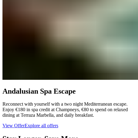
Andalusian Spa Escape​​​​‌ ‍ ​‍​‍‌‍ ‌ ​‍‌‍‍‌‌‍‌ ‌‍‍‌‌‍ ‍​‍​‍​ ‍‍​‍​‍‌ ​ ‌‍​‌‌‍ ‍‌‍‍‌‌ ‌​‌ ‍‌​‍ ‍‌‍‍‌‌‍ ​‍​‍​‍ ​​‍​‍‌‍‍​‌ ​‍‌‍‌‌‌‍‌‍​‍​‍​ ‍‍​‍​‍‌‍‍​‌ ‌​‌ ‌​‌ ​​‌ ​ ​ ‍‍​‍ ​‍ ‌‍ ​​‍ ‌‌‍​‌‌‍ ‍‌‍‌​​‍ ‌‌ ​‍​‍ ‌‌‍‍​‌‍ ‌ ‌​‌‍‌‌‌‍ ​‌ ​ ​‍ ‌‌ ​ ‌ ‌​‌ ‌‌‌‍‌​‌‍‍‌‌‍ ​‍ ‍‌ ‌‍‌‍‌‌‌ ​‍‌‍​ ‌‍‌‌‌‍ ​​‍ ‍‌‍​‌‌ ​​‌ ​​​‍ ‌‍‍‌‌‍ ‍‌ ‌​‌‍‌‌‌‍ ‍‌ ‌​​‍ ‌‍‌‌‌‍‌​‌‍‍‌‌ ‌​​‍ ‌‍ ‌‌‍ ‌‍‌​‌‍‌‌​ ‌‌ ​​‌ ​‍‌‍‌‌‌ ​ ‌‍‌‌‌‍ ‍‌ ‌​‌‍​‌‌ ‌​‌‍‍‌‌‍ ‌‍ ‍​ ‍ ‌‍‍‌‌‍‌​​ ‌​ ​​​ ​​‌‍‌​​ ​‌​ ‌‌​ ‌‍​ ‌‍​ ‌‌​‍ ‌​ ‌‍​ ‍​‌‍​ ​ ‍​​‍ ‌​ ‌​‌‍‌‍‌‍​‌‌‍​‍​‍ ‌‌‍​‍‌‍‌‌​ ‌‌​ ‌‍​‍ ‌‌‍‌​​ ‌​‌‍‌‌​ ​​​ ‌ ​ ​ ​ ‍​​ ‌ ​ ​​​ ​‍​ ‌ ‌‍‌‌​ ‍ ‌ ‌​‌ ‍‌‌ ​​‌‍‌‌​ ‌‌‍‍​‌‍ ‌ ‌​‌‍‌‌‌‍ ​‌‌​‍‌‍ ‌‍ ‌‍ ‌‌‌​ ‌ ‌‌‌‍‍‌‌ ‌​‌‍‌‌​ ‍ ‌ ​​‌‍​‌‌ ‌​‌‍‍​​ ‌‌ ​​‌‍​‌‌‍‌ ‌‍‌‌‌​​‍‌ ‌‌‌‍‍‌‌‍ ​‌‍‌​‌‍‌‌‌ ​‍​‍‌‌​ ‌‌‌​​‍‌‌ ‌‍‍ ‌‍‌‌‌ ‍‌​‍‌‌​ ​ ‌​‌​​‍‌‌​ ​ ‌​‌​​‍‌‌​ ​‍​ ​‍​ ​‍‌‍‌‌​ ‌‍‌‍‌​​ ‍‌​ ‍​​ ‌​​ ‌‍​ ‌‌​ ‌‍‌‍​‌​ ‍​​‍‌‌​ ​‍​ ​‍​‍‌‌​ ‌‌‌​‌​​‍ ‍‌‍‌‌‌‍ ‍‌ ‌​‌ ​‍‌‍‍‌‌‍‌‌‌ ​ ​‍‌‌​ ‌‌‌​​‍‌‌ ‌‍‍ ‌‍‌‌‌ ‍‌​‍‌‌​ ​ ‌​‌​​‍‌‌​ ​ ‌​‌​​‍‌‌​ ​‍​ ​‍‌‍​‌​ ​ ​ ​‍​ ​​​ ‍‌‌‍​‍​ ‌‌​ ‍‌​ ​ ​ ‍‌​ ‍​​ ​‌​‍‌‌​ ​‍​ ​‍​‍‌‌​ ‌‌‌​‌​​‍ ‍‌‍‍​‌‍‌‌‌‍​‌‌‍‌​‌‍‍‌‌‍ ‍‌‍‌ ​ ‌‍​‍‌‍​‌‌ ​ ‌‍‌‌‌‌‌‌‌ ​‍‌‍ ​​ ‌‌‍‍​‌ ‌​‌ ‌​‌ ​​‌ ​ ​‍‌‌​ ​ ‌​​‌​‍‌‌​ ​‍‌​‌‍​‍‌‌​ ​‍‌​‌‍‌‍ ​​‍ ‌‌‍​‌‌‍ ‍‌‍‌​​‍ ‌‌ ​‍​‍ ‌‌‍‍​‌‍ ‌ ‌​‌‍‌‌‌‍ ​‌ ​ ​‍ ‌‌ ​ ‌ ‌​‌ ‌‌‌‍‌​‌‍‍‌‌‍ ​‍ ‍‌ ‌‍‌‍‌‌‌ ​‍‌‍​ ‌‍‌‌‌‍ ​​‍ ‍‌‍​‌‌ ​​‌ ​​​‍‌‍‌‍‍‌‌‍‌​​ ‌​ ​​​ ​​‌‍‌​​ ​‌​ ‌‌​ ‌‍​ ‌‍​ ‌‌​‍ ‌​ ‌‍​ ‍​‌‍​ ​ ‍​​‍ ‌​ ‌​‌‍‌‍‌‍​‌‌‍​‍​‍ ‌‌‍​‍‌‍‌‌​ ‌‌​ ‌‍​‍ ‌‌‍‌​​ ‌​‌‍‌‌​ ​​​ ‌ ​ ​ ​ ‍​​ ‌ ​ ​​​ ​‍​ ‌ ‌‍‌‌​‍‌‍‌ ‌​‌ ‍‌‌ ​​‌‍‌‌​ ‌‌‍‍​‌‍ ‌ ‌​‌‍‌‌‌‍ ​‌‌​‍‌‍ ‌‍ ‌‍ ‌‌‌​ ‌ ‌‌‌‍‍‌‌ ‌​‌‍‌‌​‍‌‍‌ ​​‌‍​‌‌ ‌​‌‍‍​​ ‌‌ ​​‌‍​‌‌‍‌ ‌‍‌‌‌​​‍‌ ‌‌‌‍‍‌‌‍ ​‌‍‌​‌‍‌‌‌ ​‍​‍‌‌​ ‌‌‌​​‍‌‌ ‌‍‍ ‌‍‌‌‌ ‍‌​‍‌‌​ ​ ‌​‌​​‍‌‌​ ​ ‌​‌​​‍‌‌​ ​‍​ ​‍​ ​‍‌‍‌‌​ ‌‍‌‍‌​​ ‍‌​ ‍​​ ‌​​ ‌‍​ ‌‌​ ‌‍‌‍​‌​ ‍​​‍‌‌​ ​‍​ ​‍​‍‌‌​ ‌‌‌​‌​​‍ ‍‌‍‌‌‌‍ ‍‌ ‌​‌ ​‍‌‍‍‌‌‍‌‌‌ ​ ​‍‌‌​ ‌‌‌​​‍‌‌ ‌‍‍ ‌‍‌‌‌ ‍‌​‍‌‌​ ​ ‌​‌​​‍‌‌​ ​ ‌​‌​​‍‌‌​ ​‍​ ​‍‌‍​‌​ ​ ​ ​‍​ ​​​ ‍‌‌‍​‍​ ‌‌​ ‍‌​ ​ ​ ‍‌​ ‍​​ ​‌​‍‌‌​ ​‍​ ​‍​‍‌‌​ ‌‌‌​‌​​‍ ‍‌‍‍​‌‍‌‌‌‍​‌‌‍‌​‌‍‍‌‌‍ ‍‌‍‌ ​‍‌‍‌ ​​‌‍‌‌‌ ​‍‌ ​ ‌ ​​‌‍‌‌‌‍​ ‌ ‌​‌‍‍‌‌ ‌‍‌‍‌‌​ ‌‌ ​​‌ ‌‌‌‍​‍‌‍ ​‌‍‍‌‌ ​ ‌‍‍​‌‍‌‌‌‍‌​​‍​‍‌ ‌
Reconnect with yourself with a two night Mediterranean escape.
Enjoy €180 in spa credit at Champneys, €80 to spend on relaxed
dining at Terraza Marbella, and daily breakfast.​​​​‌ ‍ ​‍​‍‌‍ ‌ ​‍‌‍‍‌‌‍‌ ‌‍‍‌‌‍ ‍​‍​‍​ ‍‍​‍​‍‌ ​ ‌‍​‌‌‍ ‍‌‍‍‌‌ ‌​‌ ‍‌​‍ ‍‌‍‍‌‌‍ ​‍​‍​‍ ​​‍​‍‌‍‍​‌ ​‍‌‍‌‌‌‍‌‍​‍​‍​ ‍‍​‍​‍‌‍‍​‌ ‌​‌ ‌​‌ ​​‌ ​ ​ ‍‍​‍ ​‍ ‌‍ ​​‍ ‌‌‍​‌‌‍ ‍‌‍‌​​‍ ‌‌ ​‍​‍ ‌‌‍‍​‌‍ ‌ ‌​‌‍‌‌‌‍ ​‌ ​ ​‍ ‌‌ ​ ‌ ‌​‌ ‌‌‌‍‌​‌‍‍‌‌‍ ​‍ ‍‌ ‌‍‌‍‌‌‌ ​‍‌‍​ ‌‍‌‌‌‍ ​​‍ ‍‌‍​‌‌ ​​‌ ​​​‍ ‌‍‍‌‌‍ ‍‌ ‌​‌‍‌‌‌‍ ‍‌ ‌​​‍ ‌‍‌‌‌‍‌​‌‍‍‌‌ ‌​​‍ ‌‍ ‌‌‍ ‌‍‌​‌‍‌‌​ ‌‌ ​​‌ ​‍‌‍‌‌‌ ​ ‌‍‌‌‌‍ ‍‌ ‌​‌‍​‌‌ ‌​‌‍‍‌‌‍ ‌‍ ‍​ ‍ ‌‍‍‌‌‍‌​​ ‌​ ​​​ ​​‌‍‌​​ ​‌​ ‌‌​ ‌‍​ ‌‍​ ‌‌​‍ ‌​ ‌‍​ ‍​‌‍​ ​ ‍​​‍ ‌​ ‌​‌‍‌‍‌‍​‌‌‍​‍​‍ ‌‌‍​‍‌‍‌‌​ ‌‌​ ‌‍​‍ ‌‌‍‌​​ ‌​‌‍‌‌​ ​​​ ‌ ​ ​ ​ ‍​​ ‌ ​ ​​​ ​‍​ ‌ ‌‍‌‌​ ‍ ‌ ‌​‌ ‍‌‌ ​​‌‍‌‌​ ‌‌‍‍​‌‍ ‌ ‌​‌‍‌‌‌‍ ​‌‌​‍‌‍ ‌‍ ‌‍ ‌‌‌​ ‌ ‌‌‌‍‍‌‌ ‌​‌‍‌‌​ ‍ ‌ ​​‌‍​‌‌ ‌​‌‍‍​​ ‌‌ ​​‌‍​‌‌‍‌ ‌‍‌‌‌​​‍‌ ‌‌‌‍‍‌‌‍ ​‌‍‌​‌‍‌‌‌ ​‍​‍‌‌​ ‌‌‌​​‍‌‌ ‌‍‍ ‌‍‌‌‌ ‍‌​‍‌‌​ ​ ‌​‌​​‍‌‌​ ​ ‌​‌​​‍‌‌​ ​‍​ ​‍​ ​‍‌‍‌‌​ ‌‍‌‍‌​​ ‍‌​ ‍​​ ‌​​ ‌‍​ ‌‌​ ‌‍‌‍​‌​ ‍​​‍‌‌​ ​‍​ ​‍​‍‌‌​ ‌‌‌​‌​​‍ ‍‌‍‌‌‌‍ ‍‌ ‌​‌ ​‍‌‍‍‌‌‍‌‌‌ ​ ​‍‌‌​ ‌‌‌​​‍‌‌ ‌‍‍ ‌‍‌‌‌ ‍‌​‍‌‌​ ​ ‌​‌​​‍‌‌​ ​ ‌​‌​​‍‌‌​ ​‍​ ​‍‌‍​‌​ ​ ​ ​‍​ ​​​ ‍‌‌‍​‍​ ‌‌​ ‍‌​ ​ ​ ‍‌​ ‍​​ ​‌​‍‌‌​ ​‍​ ​‍​‍‌‌​ ‌‌‌​‌​​‍ ‍‌‍​‍‌‍ ‌‍‌​‌ ‍‌​ ‌‍​‍‌‍​‌‌ ​ ‌‍‌‌‌‌‌‌‌ ​‍‌‍ ​​ ‌‌‍‍​‌ ‌​‌ ‌​‌ ​​‌ ​ ​‍‌‌​ ​ ‌​​‌​‍‌‌​ ​‍‌​‌‍​‍‌‌​ ​‍‌​‌‍‌‍ ​​‍ ‌‌‍​‌‌‍ ‍‌‍‌​​‍ ‌‌ ​‍​‍ ‌‌‍‍​‌‍ ‌ ‌​‌‍‌‌‌‍ ​‌ ​ ​‍ ‌‌ ​ ‌ ‌​‌ ‌‌‌‍‌​‌‍‍‌‌‍ ​‍ ‍‌ ‌‍‌‍‌‌‌ ​‍‌‍​ ‌‍‌‌‌‍ ​​‍ ‍‌‍​‌‌ ​​‌ ​​​‍‌‍‌‍‍‌‌‍‌​​ ‌​ ​​​ ​​‌‍‌​​ ​‌​ ‌‌​ ‌‍​ ‌‍​ ‌‌​‍ ‌​ ‌‍​ ‍​‌‍​ ​ ‍​​‍ ‌​ ‌​‌‍‌‍‌‍​‌‌‍​‍​‍ ‌‌‍​‍‌‍‌‌​ ‌‌​ ‌‍​‍ ‌‌‍‌​​ ‌​‌‍‌‌​ ​​​ ‌ ​ ​ ​ ‍​​ ‌ ​ ​​​ ​‍​ ‌ ‌‍‌‌​‍‌‍‌ ‌​‌ ‍‌‌ ​​‌‍‌‌​ ‌‌‍‍​‌‍ ‌ ‌​‌‍‌‌‌‍ ​‌‌​‍‌‍ ‌‍ ‌‍ ‌‌‌​ ‌ ‌‌‌‍‍‌‌ ‌​‌‍‌‌​‍‌‍‌ ​​‌‍​‌‌ ‌​‌‍‍​​ ‌‌ ​​‌‍​‌‌‍‌ ‌‍‌‌‌​​‍‌ ‌‌‌‍‍‌‌‍ ​‌‍‌​‌‍‌‌‌ ​‍​‍‌‌​ ‌‌‌​​‍‌‌ ‌‍‍ ‌‍‌‌‌ ‍‌​‍‌‌​ ​ ‌​‌​​‍‌‌​ ​ ‌​‌​​‍‌‌​ ​‍​ ​‍​ ​‍‌‍‌‌​ ‌‍‌‍‌​​ ‍‌​ ‍​​ ‌​​ ‌‍​ ‌‌​ ‌‍‌‍​‌​ ‍​​‍‌‌​ ​‍​ ​‍​‍‌‌​ ‌‌‌​‌​​‍ ‍‌‍‌‌‌‍ ‍‌ ‌​‌ ​‍‌‍‍‌‌‍‌‌‌ ​ ​‍‌‌​ ‌‌‌​​‍‌‌ ‌‍‍ ‌‍‌‌‌ ‍‌​‍‌‌​ ​ ‌​‌​​‍‌‌​ ​ ‌​‌​​‍‌‌​ ​‍​ ​‍‌‍​‌​ ​ ​ ​‍​ ​​​ ‍‌‌‍​‍​ ‌‌​ ‍‌​ ​ ​ ‍‌​ ‍​​ ​‌​‍‌‌​ ​‍​ ​‍​‍‌‌​ ‌‌‌​‌​​‍ ‍‌‍​‍‌‍ ‌‍‌​‌ ‍‌​‍‌‍‌ ​​‌‍‌‌‌ ​‍‌ ​ ‌ ​​‌‍‌‌‌‍​ ‌ ‌​‌‍‍‌‌ ‌‍‌‍‌‌​ ‌‌ ​​‌ ‌‌‌‍​‍‌‍ ​‌‍‍‌‌ ​ ‌‍‍​‌‍‌‌‌‍‌​​‍​‍‌ ‌
View Offer​​​​‌ ‍ ​‍​‍‌‍ ‌ ​‍‌‍‍‌‌‍‌ ‌‍‍‌‌‍ ‍​‍​‍​ ‍‍​‍​‍‌ ​ ‌‍​‌‌‍ ‍‌‍‍‌‌ ‌​‌ ‍‌​‍ ‍‌‍‍‌‌‍ ​‍​‍​‍ ​​‍​‍‌‍‍​‌ ​‍‌‍‌‌‌‍‌‍​‍​‍​ ‍‍​‍​‍‌‍‍​‌ ‌​‌ ‌​‌ ​​‌ ​ ​ ‍‍​‍ ​‍ ‌‍ ​​‍ ‌‌‍​‌‌‍ ‍‌‍‌​​‍ ‌‌ ​‍​‍ ‌‌‍‍​‌‍ ‌ ‌​‌‍‌‌‌‍ ​‌ ​ ​‍ ‌‌ ​ ‌ ‌​‌ ‌‌‌‍‌​‌‍‍‌‌‍ ​‍ ‍‌ ‌‍‌‍‌‌‌ ​‍‌‍​ ‌‍‌‌‌‍ ​​‍ ‍‌‍​‌‌ ​​‌ ​​​‍ ‌‍‍‌‌‍ ‍‌ ‌​‌‍‌‌‌‍ ‍‌ ‌​​‍ ‌‍‌‌‌‍‌​‌‍‍‌‌ ‌​​‍ ‌‍ ‌‌‍ ‌‍‌​‌‍‌‌​ ‌‌ ​​‌ ​‍‌‍‌‌‌ ​ ‌‍‌‌‌‍ ‍‌ ‌​‌‍​‌‌ ‌​‌‍‍‌‌‍ ‌‍ ‍​ ‍ ‌‍‍‌‌‍‌​​ ‌​ ​​​ ​​‌‍‌​​ ​‌​ ‌‌​ ‌‍​ ‌‍​ ‌‌​‍ ‌​ ‌‍​ ‍​‌‍​ ​ ‍​​‍ ‌​ ‌​‌‍‌‍‌‍​‌‌‍​‍​‍ ‌‌‍​‍‌‍‌‌​ ‌‌​ ‌‍​‍ ‌‌‍‌​​ ‌​‌‍‌‌​ ​​​ ‌ ​ ​ ​ ‍​​ ‌ ​ ​​​ ​‍​ ‌ ‌‍‌‌​ ‍ ‌ ‌​‌ ‍‌‌ ​​‌‍‌‌​ ‌‌‍‍​‌‍ ‌ ‌​‌‍‌‌‌‍ ​‌‌​‍‌‍ ‌‍ ‌‍ ‌‌‌​ ‌ ‌‌‌‍‍‌‌ ‌​‌‍‌‌​ ‍ ‌ ​​‌‍​‌‌ ‌​‌‍‍​​ ‌‌ ​​‌‍​‌‌‍‌ ‌‍‌‌‌​​‍‌ ‌‌‌‍‍‌‌‍ ​‌‍‌​‌‍‌‌‌ ​‍​‍‌‌​ ‌‌‌​​‍‌‌ ‌‍‍ ‌‍‌‌‌ ‍‌​‍‌‌​ ​ ‌​‌​​‍‌‌​ ​ ‌​‌​​‍‌‌​ ​‍​ ​‍​ ​‍‌‍‌‌​ ‌‍‌‍‌​​ ‍‌​ ‍​​ ‌​​ ‌‍​ ‌‌​ ‌‍‌‍​‌​ ‍​​‍‌‌​ ​‍​ ​‍​‍‌‌​ ‌‌‌​‌​​‍ ‍‌‍‌‌‌‍ ‍‌ ‌​‌ ​‍‌‍‍‌‌‍‌‌‌ ​ ​‍‌‌​ ‌‌‌​​‍‌‌ ‌‍‍ ‌‍‌‌‌ ‍‌​‍‌‌​ ​ ‌​‌​​‍‌‌​ ​ ‌​‌​​‍‌‌​ ​‍​ ​‍‌‍​‌​ ​ ​ ​‍​ ​​​ ‍‌‌‍​‍​ ‌‌​ ‍‌​ ​ ​ ‍‌​ ‍​​ ​‌​‍‌‌​ ​‍​ ​‍​‍‌‌​ ‌‌‌​‌​​‍ ‍‌ ​​‌ ​‍‌‍‍‌‌‍ ‌‌‍​‌‌ ​‍‌ ‍‌‌​​ ‌ ‌​‌‍​‌​‍ ‍‌‍ ​‌‍​‌‌‍​‍‌‍‌‌‌‍ ​​ ‌‍​‍‌‍​‌‌ ​ ‌‍‌‌‌‌‌‌‌ ​‍‌‍ ​​ ‌‌‍‍​‌ ‌​‌ ‌​‌ ​​‌ ​ ​‍‌‌​ ​ ‌​​‌​‍‌‌​ ​‍‌​‌‍​‍‌‌​ ​‍‌​‌‍‌‍ ​​‍ ‌‌‍​‌‌‍ ‍‌‍‌​​‍ ‌‌ ​‍​‍ ‌‌‍‍​‌‍ ‌ ‌​‌‍‌‌‌‍ ​‌ ​ ​‍ ‌‌ ​ ‌ ‌​‌ ‌‌‌‍‌​‌‍‍‌‌‍ ​‍ ‍‌ ‌‍‌‍‌‌‌ ​‍‌‍​ ‌‍‌‌‌‍ ​​‍ ‍‌‍​‌‌ ​​‌ ​​​‍‌‍‌‍‍‌‌‍‌​​ ‌​ ​​​ ​​‌‍‌​​ ​‌​ ‌‌​ ‌‍​ ‌‍​ ‌‌​‍ ‌​ ‌‍​ ‍​‌‍​ ​ ‍​​‍ ‌​ ‌​‌‍‌‍‌‍​‌‌‍​‍​‍ ‌‌‍​‍‌‍‌‌​ ‌‌​ ‌‍​‍ ‌‌‍‌​​ ‌​‌‍‌‌​ ​​​ ‌ ​ ​ ​ ‍​​ ‌ ​ ​​​ ​‍​ ‌ ‌‍‌‌​‍‌‍‌ ‌​‌ ‍‌‌ ​​‌‍‌‌​ ‌‌‍‍​‌‍ ‌ ‌​‌‍‌‌‌‍ ​‌‌​‍‌‍ ‌‍ ‌‍ ‌‌‌​ ‌ ‌‌‌‍‍‌‌ ‌​‌‍‌‌​‍‌‍‌ ​​‌‍​‌‌ ‌​‌‍‍​​ ‌‌ ​​‌‍​‌‌‍‌ ‌‍‌‌‌​​‍‌ ‌‌‌‍‍‌‌‍ ​‌‍‌​‌‍‌‌‌ ​‍​‍‌‌​ ‌‌‌​​‍‌‌ ‌‍‍ ‌‍‌‌‌ ‍‌​‍‌‌​ ​ ‌​‌​​‍‌‌​ ​ ‌​‌​​‍‌‌​ ​‍​ ​‍​ ​‍‌‍‌‌​ ‌‍‌‍‌​​ ‍‌​ ‍​​ ‌​​ ‌‍​ ‌‌​ ‌‍‌‍​‌​ ‍​​‍‌‌​ ​‍​ ​‍​‍‌‌​ ‌‌‌​‌​​‍ ‍‌‍‌‌‌‍ ‍‌ ‌​‌ ​‍‌‍‍‌‌‍‌‌‌ ​ ​‍‌‌​ ‌‌‌​​‍‌‌ ‌‍‍ ‌‍‌‌‌ ‍‌​‍‌‌​ ​ ‌​‌​​‍‌‌​ ​ ‌​‌​​‍‌‌​ ​‍​ ​‍‌‍​‌​ ​ ​ ​‍​ ​​​ ‍‌‌‍​‍​ ‌‌​ ‍‌​ ​ ​ ‍‌​ ‍​​ ​‌​‍‌‌​ ​‍​ ​‍​‍‌‌​ ‌‌‌​‌​​‍ ‍‌ ​​‌ ​‍‌‍‍‌‌‍ ‌‌‍​‌‌ ​‍‌ ‍‌‌​​ ‌ ‌​‌‍​‌​‍ ‍‌‍ ​‌‍​‌‌‍​‍‌‍‌‌‌‍ ​​‍‌‍‌ ​​‌‍‌‌‌ ​‍‌ ​ ‌ ​​‌‍‌‌‌‍​ ‌ ‌​‌‍‍‌‌ ‌‍‌‍‌‌​ ‌‌ ​​‌ ‌‌‌‍​‍‌‍ ​‌‍‍‌‌ ​ ‌‍‍​‌‍‌‌‌‍‌​​‍​‍‌ ‌
Explore all offers​​​​‌ ‍ ​‍​‍‌‍ ‌ ​‍‌‍‍‌‌‍‌ ‌‍‍‌‌‍ ‍​‍​‍​ ‍‍​‍​‍‌ ​ ‌‍​‌‌‍ ‍‌‍‍‌‌ ‌​‌ ‍‌​‍ ‍‌‍‍‌‌‍ ​‍​‍​‍ ​​‍​‍‌‍‍​‌ ​‍‌‍‌‌‌‍‌‍​‍​‍​ ‍‍​‍​‍‌‍‍​‌ ‌​‌ ‌​‌ ​​‌ ​ ​ ‍‍​‍ ​‍ ‌‍ ​​‍ ‌‌‍​‌‌‍ ‍‌‍‌​​‍ ‌‌ ​‍​‍ ‌‌‍‍​‌‍ ‌ ‌​‌‍‌‌‌‍ ​‌ ​ ​‍ ‌‌ ​ ‌ ‌​‌ ‌‌‌‍‌​‌‍‍‌‌‍ ​‍ ‍‌ ‌‍‌‍‌‌‌ ​‍‌‍​ ‌‍‌‌‌‍ ​​‍ ‍‌‍​‌‌ ​​‌ ​​​‍ ‌‍‍‌‌‍ ‍‌ ‌​‌‍‌‌‌‍ ‍‌ ‌​​‍ ‌‍‌‌‌‍‌​‌‍‍‌‌ ‌​​‍ ‌‍ ‌‌‍ ‌‍‌​‌‍‌‌​ ‌‌ ​​‌ ​‍‌‍‌‌‌ ​ ‌‍‌‌‌‍ ‍‌ ‌​‌‍​‌‌ ‌​‌‍‍‌‌‍ ‌‍ ‍​ ‍ ‌‍‍‌‌‍‌​​ ‌​ ​​​ ​​‌‍‌​​ ​‌​ ‌‌​ ‌‍​ ‌‍​ ‌‌​‍ ‌​ ‌‍​ ‍​‌‍​ ​ ‍​​‍ ‌​ ‌​‌‍‌‍‌‍​‌‌‍​‍​‍ ‌‌‍​‍‌‍‌‌​ ‌‌​ ‌‍​‍ ‌‌‍‌​​ ‌​‌‍‌‌​ ​​​ ‌ ​ ​ ​ ‍​​ ‌ ​ ​​​ ​‍​ ‌ ‌‍‌‌​ ‍ ‌ ‌​‌ ‍‌‌ ​​‌‍‌‌​ ‌‌‍‍​‌‍ ‌ ‌​‌‍‌‌‌‍ ​‌‌​‍‌‍ ‌‍ ‌‍ ‌‌‌​ ‌ ‌‌‌‍‍‌‌ ‌​‌‍‌‌​ ‍ ‌ ​​‌‍​‌‌ ‌​‌‍‍​​ ‌‌ ​​‌‍​‌‌‍‌ ‌‍‌‌‌​​‍‌ ‌‌‌‍‍‌‌‍ ​‌‍‌​‌‍‌‌‌ ​‍​‍‌‌​ ‌‌‌​​‍‌‌ ‌‍‍ ‌‍‌‌‌ ‍‌​‍‌‌​ ​ ‌​‌​​‍‌‌​ ​ ‌​‌​​‍‌‌​ ​‍​ ​‍​ ​‍‌‍‌‌​ ‌‍‌‍‌​​ ‍‌​ ‍​​ ‌​​ ‌‍​ ‌‌​ ‌‍‌‍​‌​ ‍​​‍‌‌​ ​‍​ ​‍​‍‌‌​ ‌‌‌​‌​​‍ ‍‌‍‌‌‌‍ ‍‌ ‌​‌ ​‍‌‍‍‌‌‍‌‌‌ ​ ​‍‌‌​ ‌‌‌​​‍‌‌ ‌‍‍ ‌‍‌‌‌ ‍‌​‍‌‌​ ​ ‌​‌​​‍‌‌​ ​ ‌​‌​​‍‌‌​ ​‍​ ​‍‌‍​‌​ ​ ​ ​‍​ ​​​ ‍‌‌‍​‍​ ‌‌​ ‍‌​ ​ ​ ‍‌​ ‍​​ ​‌​‍‌‌​ ​‍​ ​‍​‍‌‌​ ‌‌‌​‌​​‍ ‍‌ ​ ‌‍‌‌‌‍​ ‌‍ ‌‍ ‍‌‍‌​‌‍​‌‌ ​‍‌ ‍‌‌​​ ‌ ‌​‌‍​‌​‍ ‍‌‍ ​‌‍​‌‌‍​‍‌‍‌‌‌‍ ​​ ‌‍​‍‌‍​‌‌ ​ ‌‍‌‌‌‌‌‌‌ ​‍‌‍ ​​ ‌‌‍‍​‌ ‌​‌ ‌​‌ ​​‌ ​ ​‍‌‌​ ​ ‌​​‌​‍‌‌​ ​‍‌​‌‍​‍‌‌​ ​‍‌​‌‍‌‍ ​​‍ ‌‌‍​‌‌‍ ‍‌‍‌​​‍ ‌‌ ​‍​‍ ‌‌‍‍​‌‍ ‌ ‌​‌‍‌‌‌‍ ​‌ ​ ​‍ ‌‌ ​ ‌ ‌​‌ ‌‌‌‍‌​‌‍‍‌‌‍ ​‍ ‍‌ ‌‍‌‍‌‌‌ ​‍‌‍​ ‌‍‌‌‌‍ ​​‍ ‍‌‍​‌‌ ​​‌ ​​​‍‌‍‌‍‍‌‌‍‌​​ ‌​ ​​​ ​​‌‍‌​​ ​‌​ ‌‌​ ‌‍​ ‌‍​ ‌‌​‍ ‌​ ‌‍​ ‍​‌‍​ ​ ‍​​‍ ‌​ ‌​‌‍‌‍‌‍​‌‌‍​‍​‍ ‌‌‍​‍‌‍‌‌​ ‌‌​ ‌‍​‍ ‌‌‍‌​​ ‌​‌‍‌‌​ ​​​ ‌ ​ ​ ​ ‍​​ ‌ ​ ​​​ ​‍​ ‌ ‌‍‌‌​‍‌‍‌ ‌​‌ ‍‌‌ ​​‌‍‌‌​ ‌‌‍‍​‌‍ ‌ ‌​‌‍‌‌‌‍ ​‌‌​‍‌‍ ‌‍ ‌‍ ‌‌‌​ ‌ ‌‌‌‍‍‌‌ ‌​‌‍‌‌​‍‌‍‌ ​​‌‍​‌‌ ‌​‌‍‍​​ ‌‌ ​​‌‍​‌‌‍‌ ‌‍‌‌‌​​‍‌ ‌‌‌‍‍‌‌‍ ​‌‍‌​‌‍‌‌‌ ​‍​‍‌‌​ ‌‌‌​​‍‌‌ ‌‍‍ ‌‍‌‌‌ ‍‌​‍‌‌​ ​ ‌​‌​​‍‌‌​ ​ ‌​‌​​‍‌‌​ ​‍​ ​‍​ ​‍‌‍‌‌​ ‌‍‌‍‌​​ ‍‌​ ‍​​ ‌​​ ‌‍​ ‌‌​ ‌‍‌‍​‌​ ‍​​‍‌‌​ ​‍​ ​‍​‍‌‌​ ‌‌‌​‌​​‍ ‍‌‍‌‌‌‍ ‍‌ ‌​‌ ​‍‌‍‍‌‌‍‌‌‌ ​ ​‍‌‌​ ‌‌‌​​‍‌‌ ‌‍‍ ‌‍‌‌‌ ‍‌​‍‌‌​ ​ ‌​‌​​‍‌‌​ ​ ‌​‌​​‍‌‌​ ​‍​ ​‍‌‍​‌​ ​ ​ ​‍​ ​​​ ‍‌‌‍​‍​ ‌‌​ ‍‌​ ​ ​ ‍‌​ ‍​​ ​‌​‍‌‌​ ​‍​ ​‍​‍‌‌​ ‌‌‌​‌​​‍ ‍‌ ​ ‌‍‌‌‌‍​ ‌‍ ‌‍ ‍‌‍‌​‌‍​‌‌ ​‍‌ ‍‌‌​​ ‌ ‌​‌‍​‌​‍ ‍‌‍ ​‌‍​‌‌‍​‍‌‍‌‌‌‍ ​​‍‌‍‌ ​​‌‍‌‌‌ ​‍‌ ​ ‌ ​​‌‍‌‌‌‍​ ‌ ‌​‌‍‍‌‌ ‌‍‌‍‌‌​ ‌‌ ​​‌ ‌‌‌‍​‍‌‍ ​‌‍‍‌‌ ​ ‌‍‍​‌‍‌‌‌‍‌​​‍​‍‌ ‌