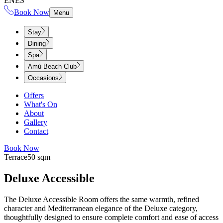
EN
ES
Book Now
Menu
Stay
Dining
Spa
Amù Beach Club
Occasions
Offers
What's On
About
Gallery
Contact
Book Now
Terrace​​​​‌ ‍ ​‍​‍‌‍ ‌ ​‍‌‍‍‌‌‍‌ ‌‍‍‌‌‍ ‍​‍​‍​ ‍‍​‍​‍‌ ​ ‌‍​‌‌‍ ‍‌‍‍‌‌ ‌​‌ ‍‌​‍ ‍‌‍‍‌‌‍ ​‍​‍​‍ ​​‍​‍‌‍‍​‌ ​‍‌‍‌‌‌‍‌‍​‍​‍​ ‍‍​‍​‍‌‍‍​‌ ‌​‌ ‌​‌ ​​‌ ​ ​ ‍‍​‍ ​‍ ‌‍ ​​‍ ‌‌‍​‌‌‍ ‍‌‍‌​​‍ ‌‌ ​‍​‍ ‌‌‍‍​‌‍ ‌ ‌​‌‍‌‌‌‍ ​‌ ​ ​‍ ‌‌ ​ ‌ ‌​‌ ‌‌‌‍‌​‌‍‍‌‌‍ ​‍ ‍‌ ‌‍‌‍‌‌‌ ​‍‌‍​ ‌‍‌‌‌‍ ​​‍ ‍‌‍​‌‌ ​​‌ ​​​‍ ‌‍‍‌‌‍ ‍‌ ‌​‌‍‌‌‌‍ ‍‌ ‌​​‍ ‌‍‌‌‌‍‌​‌‍‍‌‌ ‌​​‍ ‌‍ ‌‌‍ ‌‍‌​‌‍‌‌​ ‌‌ ​​‌ ​‍‌‍‌‌‌ ​ ‌‍‌‌‌‍ ‍‌ ‌​‌‍​‌‌ ‌​‌‍‍‌‌‍ ‌‍ ‍​ ‍ ‌‍‍‌‌‍‌​​ ‌​ ​​​ ‌‍‌‍​‍‌‍‌‍​ ‌‍​ ‌​‌‍‌​​ ​‍​‍ ‌​ ‌‍​ ​‌​ ​‍​ ‌ ​‍ ‌​ ‌​​ ​​​ ‌ ​ ‌‌​‍ ‌​ ‍‌​ ‍‌​ ‌‌​ ‍​​‍ ‌‌‍​ ​ ​‌‌‍​ ‌‍‌‍​ ‌‍​ ‍‌‌‍‌‍​ ​​‌‍‌‍‌‍​‌​ ‌‍​ ​‍​ ‍ ‌ ‌​‌ ‍‌‌ ​​‌‍‌‌​ ‌‌‍‍​‌‍ ‌ ‌​‌‍‌‌‌‍ ​‌‌​‍‌‍ ‌‍ ‌‍ ‌‌‌​ ‌ ‌‌‌‍‍‌‌ ‌​‌‍‌‌‌​​‌‌‍ ‌‌‍‌‌‌‍ ‍‌‍‍‌‌ ‌​‌ ‍‌​ ‍ ‌ ​​‌‍​‌‌ ‌​‌‍‍​​ ‌‌ ‌​‌‍‍‌‌ ‌​‌‍ ​‌‍‌‌​ ‌‍​‍‌‍​‌‌ ​ ‌‍‌‌‌‌‌‌‌ ​‍‌‍ ​​ ‌‌‍‍​‌ ‌​‌ ‌​‌ ​​‌ ​ ​‍‌‌​ ​ ‌​​‌​‍‌‌​ ​‍‌​‌‍​‍‌‌​ ​‍‌​‌‍‌‍ ​​‍ ‌‌‍​‌‌‍ ‍‌‍‌​​‍ ‌‌ ​‍​‍ ‌‌‍‍​‌‍ ‌ ‌​‌‍‌‌‌‍ ​‌ ​ ​‍ ‌‌ ​ ‌ ‌​‌ ‌‌‌‍‌​‌‍‍‌‌‍ ​‍ ‍‌ ‌‍‌‍‌‌‌ ​‍‌‍​ ‌‍‌‌‌‍ ​​‍ ‍‌‍​‌‌ ​​‌ ​​​‍‌‍‌‍‍‌‌‍‌​​ ‌​ ​​​ ‌‍‌‍​‍‌‍‌‍​ ‌‍​ ‌​‌‍‌​​ ​‍​‍ ‌​ ‌‍​ ​‌​ ​‍​ ‌ ​‍ ‌​ ‌​​ ​​​ ‌ ​ ‌‌​‍ ‌​ ‍‌​ ‍‌​ ‌‌​ ‍​​‍ ‌‌‍​ ​ ​‌‌‍​ ‌‍‌‍​ ‌‍​ ‍‌‌‍‌‍​ ​​‌‍‌‍‌‍​‌​ ‌‍​ ​‍​‍‌‍‌ ‌​‌ ‍‌‌ ​​‌‍‌‌​ ‌‌‍‍​‌‍ ‌ ‌​‌‍‌‌‌‍ ​‌‌​‍‌‍ ‌‍ ‌‍ ‌‌‌​ ‌ ‌‌‌‍‍‌‌ ‌​‌‍‌‌‌​​‌‌‍ ‌‌‍‌‌‌‍ ‍‌‍‍‌‌ ‌​‌ ‍‌​‍‌‍‌ ​​‌‍​‌‌ ‌​‌‍‍​​ ‌‌ ‌​‌‍‍‌‌ ‌​‌‍ ​‌‍‌‌​‍‌‍‌ ​​‌‍‌‌‌ ​‍‌ ​ ‌ ​​‌‍‌‌‌‍​ ‌ ‌​‌‍‍‌‌ ‌‍‌‍‌‌​ ‌‌ ​​‌ ‌‌‌‍​‍‌‍ ​‌‍‍‌‌ ​ ‌‍‍​‌‍‌‌‌‍‌​​‍​‍‌ ‌
50 sqm​​​​‌ ‍ ​‍​‍‌‍ ‌ ​‍‌‍‍‌‌‍‌ ‌‍‍‌‌‍ ‍​‍​‍​ ‍‍​‍​‍‌ ​ ‌‍​‌‌‍ ‍‌‍‍‌‌ ‌​‌ ‍‌​‍ ‍‌‍‍‌‌‍ ​‍​‍​‍ ​​‍​‍‌‍‍​‌ ​‍‌‍‌‌‌‍‌‍​‍​‍​ ‍‍​‍​‍‌‍‍​‌ ‌​‌ ‌​‌ ​​‌ ​ ​ ‍‍​‍ ​‍ ‌‍ ​​‍ ‌‌‍​‌‌‍ ‍‌‍‌​​‍ ‌‌ ​‍​‍ ‌‌‍‍​‌‍ ‌ ‌​‌‍‌‌‌‍ ​‌ ​ ​‍ ‌‌ ​ ‌ ‌​‌ ‌‌‌‍‌​‌‍‍‌‌‍ ​‍ ‍‌ ‌‍‌‍‌‌‌ ​‍‌‍​ ‌‍‌‌‌‍ ​​‍ ‍‌‍​‌‌ ​​‌ ​​​‍ ‌‍‍‌‌‍ ‍‌ ‌​‌‍‌‌‌‍ ‍‌ ‌​​‍ ‌‍‌‌‌‍‌​‌‍‍‌‌ ‌​​‍ ‌‍ ‌‌‍ ‌‍‌​‌‍‌‌​ ‌‌ ​​‌ ​‍‌‍‌‌‌ ​ ‌‍‌‌‌‍ ‍‌ ‌​‌‍​‌‌ ‌​‌‍‍‌‌‍ ‌‍ ‍​ ‍ ‌‍‍‌‌‍‌​​ ‌‌‍‌‍​ ‌ ‌‍‌‌​ ‌‌​ ​‍‌‍​‌​ ​‍​ ‌‍​‍ ‌‌‍​‍​ ‌‌​ ​ ​ ​‍​‍ ‌​ ‌​‌‍​ ​ ‌ ​ ‍​​‍ ‌​ ‍​​ ‌‍​ ​ ‌‍‌​​‍ ‌​ ‍​​ ‌ ​ ‌‍​ ​‌‌‍‌‌​ ​ ‌‍‌​‌‍‌‍​ ​​‌‍​‌​ ‍‌‌‍‌‍​ ‍ ‌ ‌​‌ ‍‌‌ ​​‌‍‌‌​ ‌‌‍‍​‌‍ ‌ ‌​‌‍‌‌‌‍ ​‌‌​‍‌‍ ‌‍ ‌‍ ‌‌‌​ ‌ ‌‌‌‍‍‌‌ ‌​‌‍‌‌‌​​‌‌‍ ‌‌‍‌‌‌‍ ‍‌‍‍‌‌ ‌​‌ ‍‌​ ‍ ‌ ​​‌‍​‌‌ ‌​‌‍‍​​ ‌‌ ‌​‌‍‍‌‌ ‌​‌‍ ​‌‍‌‌​ ‌‍​‍‌‍​‌‌ ​ ‌‍‌‌‌‌‌‌‌ ​‍‌‍ ​​ ‌‌‍‍​‌ ‌​‌ ‌​‌ ​​‌ ​ ​‍‌‌​ ​ ‌​​‌​‍‌‌​ ​‍‌​‌‍​‍‌‌​ ​‍‌​‌‍‌‍ ​​‍ ‌‌‍​‌‌‍ ‍‌‍‌​​‍ ‌‌ ​‍​‍ ‌‌‍‍​‌‍ ‌ ‌​‌‍‌‌‌‍ ​‌ ​ ​‍ ‌‌ ​ ‌ ‌​‌ ‌‌‌‍‌​‌‍‍‌‌‍ ​‍ ‍‌ ‌‍‌‍‌‌‌ ​‍‌‍​ ‌‍‌‌‌‍ ​​‍ ‍‌‍​‌‌ ​​‌ ​​​‍‌‍‌‍‍‌‌‍‌​​ ‌‌‍‌‍​ ‌ ‌‍‌‌​ ‌‌​ ​‍‌‍​‌​ ​‍​ ‌‍​‍ ‌‌‍​‍​ ‌‌​ ​ ​ ​‍​‍ ‌​ ‌​‌‍​ ​ ‌ ​ ‍​​‍ ‌​ ‍​​ ‌‍​ ​ ‌‍‌​​‍ ‌​ ‍​​ ‌ ​ ‌‍​ ​‌‌‍‌‌​ ​ ‌‍‌​‌‍‌‍​ ​​‌‍​‌​ ‍‌‌‍‌‍​‍‌‍‌ ‌​‌ ‍‌‌ ​​‌‍‌‌​ ‌‌‍‍​‌‍ ‌ ‌​‌‍‌‌‌‍ ​‌‌​‍‌‍ ‌‍ ‌‍ ‌‌‌​ ‌ ‌‌‌‍‍‌‌ ‌​‌‍‌‌‌​​‌‌‍ ‌‌‍‌‌‌‍ ‍‌‍‍‌‌ ‌​‌ ‍‌​‍‌‍‌ ​​‌‍​‌‌ ‌​‌‍‍​​ ‌‌ ‌​‌‍‍‌‌ ‌​‌‍ ​‌‍‌‌​‍‌‍‌ ​​‌‍‌‌‌ ​‍‌ ​ ‌ ​​‌‍‌‌‌‍​ ‌ ‌​‌‍‍‌‌ ‌‍‌‍‌‌​ ‌‌ ​​‌ ‌‌‌‍​‍‌‍ ​‌‍‍‌‌ ​ ‌‍‍​‌‍‌‌‌‍‌​​‍​‍‌ ‌
Deluxe Accessible​​​​‌ ‍ ​‍​‍‌‍ ‌ ​‍‌‍‍‌‌‍‌ ‌‍‍‌‌‍ ‍​‍​‍​ ‍‍​‍​‍‌ ​ ‌‍​‌‌‍ ‍‌‍‍‌‌ ‌​‌ ‍‌​‍ ‍‌‍‍‌‌‍ ​‍​‍​‍ ​​‍​‍‌‍‍​‌ ​‍‌‍‌‌‌‍‌‍​‍​‍​ ‍‍​‍​‍‌‍‍​‌ ‌​‌ ‌​‌ ​​‌ ​ ​ ‍‍​‍ ​‍ ‌‍ ​​‍ ‌‌‍​‌‌‍ ‍‌‍‌​​‍ ‌‌ ​‍​‍ ‌‌‍‍​‌‍ ‌ ‌​‌‍‌‌‌‍ ​‌ ​ ​‍ ‌‌ ​ ‌ ‌​‌ ‌‌‌‍‌​‌‍‍‌‌‍ ​‍ ‍‌ ‌‍‌‍‌‌‌ ​‍‌‍​ ‌‍‌‌‌‍ ​​‍ ‍‌‍​‌‌ ​​‌ ​​​‍ ‌‍‍‌‌‍ ‍‌ ‌​‌‍‌‌‌‍ ‍‌ ‌​​‍ ‌‍‌‌‌‍‌​‌‍‍‌‌ ‌​​‍ ‌‍ ‌‌‍ ‌‍‌​‌‍‌‌​ ‌‌ ​​‌ ​‍‌‍‌‌‌ ​ ‌‍‌‌‌‍ ‍‌ ‌​‌‍​‌‌ ‌​‌‍‍‌‌‍ ‌‍ ‍​ ‍ ‌‍‍‌‌‍‌​​ ‌​ ​​​ ​​‌‍‌​​ ​‌​ ‌‌​ ‌‍​ ‌‍​ ‌‌​‍ ‌​ ‌‍​ ‍​‌‍​ ​ ‍​​‍ ‌​ ‌​‌‍‌‍‌‍​‌‌‍​‍​‍ ‌‌‍​‍‌‍‌‌​ ‌‌​ ‌‍​‍ ‌‌‍‌​​ ‌​‌‍‌‌​ ​​​ ‌ ​ ​ ​ ‍​​ ‌ ​ ​​​ ​‍​ ‌ ‌‍‌‌​ ‍ ‌ ‌​‌ ‍‌‌ ​​‌‍‌‌​ ‌‌‍‍​‌‍ ‌ ‌​‌‍‌‌‌‍ ​‌‌​‍‌‍ ‌‍ ‌‍ ‌‌‌​ ‌ ‌‌‌‍‍‌‌ ‌​‌‍‌‌​ ‍ ‌ ​​‌‍​‌‌ ‌​‌‍‍​​ ‌‌ ‌​‌‍‍‌‌ ‌​‌‍ ​‌‍‌‌​ ‌‍​‍‌‍​‌‌ ​ ‌‍‌‌‌‌‌‌‌ ​‍‌‍ ​​ ‌‌‍‍​‌ ‌​‌ ‌​‌ ​​‌ ​ ​‍‌‌​ ​ ‌​​‌​‍‌‌​ ​‍‌​‌‍​‍‌‌​ ​‍‌​‌‍‌‍ ​​‍ ‌‌‍​‌‌‍ ‍‌‍‌​​‍ ‌‌ ​‍​‍ ‌‌‍‍​‌‍ ‌ ‌​‌‍‌‌‌‍ ​‌ ​ ​‍ ‌‌ ​ ‌ ‌​‌ ‌‌‌‍‌​‌‍‍‌‌‍ ​‍ ‍‌ ‌‍‌‍‌‌‌ ​‍‌‍​ ‌‍‌‌‌‍ ​​‍ ‍‌‍​‌‌ ​​‌ ​​​‍‌‍‌‍‍‌‌‍‌​​ ‌​ ​​​ ​​‌‍‌​​ ​‌​ ‌‌​ ‌‍​ ‌‍​ ‌‌​‍ ‌​ ‌‍​ ‍​‌‍​ ​ ‍​​‍ ‌​ ‌​‌‍‌‍‌‍​‌‌‍​‍​‍ ‌‌‍​‍‌‍‌‌​ ‌‌​ ‌‍​‍ ‌‌‍‌​​ ‌​‌‍‌‌​ ​​​ ‌ ​ ​ ​ ‍​​ ‌ ​ ​​​ ​‍​ ‌ ‌‍‌‌​‍‌‍‌ ‌​‌ ‍‌‌ ​​‌‍‌‌​ ‌‌‍‍​‌‍ ‌ ‌​‌‍‌‌‌‍ ​‌‌​‍‌‍ ‌‍ ‌‍ ‌‌‌​ ‌ ‌‌‌‍‍‌‌ ‌​‌‍‌‌​‍‌‍‌ ​​‌‍​‌‌ ‌​‌‍‍​​ ‌‌ ‌​‌‍‍‌‌ ‌​‌‍ ​‌‍‌‌​‍‌‍‌ ​​‌‍‌‌‌ ​‍‌ ​ ‌ ​​‌‍‌‌‌‍​ ‌ ‌​‌‍‍‌‌ ‌‍‌‍‌‌​ ‌‌ ​​‌ ‌‌‌‍​‍‌‍ ​‌‍‍‌‌ ​ ‌‍‍​‌‍‌‌‌‍‌​​‍​‍‌ ‌
The Deluxe Accessible Room offers the same warmth, refined
character and Mediterranean elegance of the Deluxe category,
thoughtfully designed to ensure complete comfort and ease of access