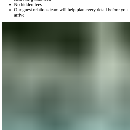
No hidden fees​​​​‌ ‍ ​‍​‍‌‍ ‌ ​‍‌‍‍‌‌‍‌ ‌‍‍‌‌‍ ‍​‍​‍​ ‍‍​‍​‍‌ ​ ‌‍​‌‌‍ ‍‌‍‍‌‌ ‌​‌ ‍‌​‍ ‍‌‍‍‌‌‍ ​‍​‍​‍ ​​‍​‍‌‍‍​‌ ​‍‌‍‌‌‌‍‌‍​‍​‍​ ‍‍​‍​‍‌‍‍​‌ ‌​‌ ‌​‌ ​​‌ ​ ​ ‍‍​‍ ​‍ ‌‍ ​​‍ ‌‌‍​‌‌‍ ‍‌‍‌​​‍ ‌‌ ​‍​‍ ‌‌‍‍​‌‍ ‌ ‌​‌‍‌‌‌‍ ​‌ ​ ​‍ ‌‌ ​ ‌ ‌​‌ ‌‌‌‍‌​‌‍‍‌‌‍ ​‍ ‍‌ ‌‍‌‍‌‌‌ ​‍‌‍​ ‌‍‌‌‌‍ ​​‍ ‍‌‍​‌‌ ​​‌ ​​​‍ ‌‍‍‌‌‍ ‍‌ ‌​‌‍‌‌‌‍ ‍‌ ‌​​‍ ‌‍‌‌‌‍‌​‌‍‍‌‌ ‌​​‍ ‌‍ ‌‌‍ ‌‍‌​‌‍‌‌​ ‌‌ ​​‌ ​‍‌‍‌‌‌ ​ ‌‍‌‌‌‍ ‍‌ ‌​‌‍​‌‌ ‌​‌‍‍‌‌‍ ‌‍ ‍​ ‍ ‌‍‍‌‌‍‌​​ ‌​ ​​​ ​​‌‍‌​​ ​‌​ ‌‌​ ‌‍​ ‌‍​ ‌‌​‍ ‌​ ‌‍​ ‍​‌‍​ ​ ‍​​‍ ‌​ ‌​‌‍‌‍‌‍​‌‌‍​‍​‍ ‌‌‍​‍‌‍‌‌​ ‌‌​ ‌‍​‍ ‌‌‍‌​​ ‌​‌‍‌‌​ ​​​ ‌ ​ ​ ​ ‍​​ ‌ ​ ​​​ ​‍​ ‌ ‌‍‌‌​ ‍ ‌ ‌​‌ ‍‌‌ ​​‌‍‌‌​ ‌‌‍‍​‌‍ ‌ ‌​‌‍‌‌‌‍ ​‌‌​‍‌‍ ‌‍ ‌‍ ‌‌‌​ ‌ ‌‌‌‍‍‌‌ ‌​‌‍‌‌​ ‍ ‌ ​​‌‍​‌‌ ‌​‌‍‍​​ ‌‌ ​​‌‍​‌‌‍‌ ‌‍‌‌‌​​‍‌ ‌‌‌‍‍‌‌‍ ​‌‍‌​‌‍‌‌‌ ​‍​‍‌‌​ ‌‌‌​​‍‌‌ ‌‍‍ ‌‍‌‌‌ ‍‌​‍‌‌​ ​ ‌​‌​​‍‌‌​ ​ ‌​‌​​‍‌‌​ ​‍​ ​‍‌‍‌‌​ ​‌​ ‌‌‌‍‌‍​ ​‌‌‍‌‌‌‍​‍​ ​‌​ ‍‌​ ​‍‌‍​ ‌‍​ ​‍‌‌​ ​‍​ ​‍​‍‌‌​ ‌‌‌​‌​​‍ ‍‌‍​‍‌‍ ‌‍‌​‌ ‍‌​‍‌‌​ ‌‌‌​​‍‌‌ ‌‍‍ ‌‍‌‌‌ ‍‌​‍‌‌​ ​ ‌​‌​​‍‌‌​ ​ ‌​‌​​‍‌‌​ ​‍​ ​‍​ ​ ​ ‌​‌‍​‌​ ‌​‌‍​‌​ ‌​‌‍‌​‌‍‌‌‌‍​ ‌‍‌‍‌‍‌‌‌‍‌‌​‍‌‌​ ​‍​ ​‍​‍‌‌​ ‌‌‌​‌​​‍ ‍‌‍​ ‌‍‍​‌‍‍‌‌‍ ​‌‍‌​‌ ​‍‌‍‌‌‌‍ ‍​‍‌‌​ ‌‌‌​​‍‌‌ ‌‍‍ ‌‍‌‌‌ ‍‌​‍‌‌​ ​ ‌​‌​​‍‌‌​ ​ ‌​‌​​‍‌‌​ ​‍​ ​‍‌‍​‌​ ‍​‌‍​‍‌‍​‌‌‍‌‍‌‍‌​​ ‌‍​ ​‍​ ​‌​ ​​‌‍‌‍‌‍​‍​‍‌‌​ ​‍​ ​‍​‍‌‌​ ‌‌‌​‌​​‍ ‍‌ ‌​‌‍‌‌‌ ‍​‌ ‌​​ ‌‍​‍‌‍​‌‌ ​ ‌‍‌‌‌‌‌‌‌ ​‍‌‍ ​​ ‌‌‍‍​‌ ‌​‌ ‌​‌ ​​‌ ​ ​‍‌‌​ ​ ‌​​‌​‍‌‌​ ​‍‌​‌‍​‍‌‌​ ​‍‌​‌‍‌‍ ​​‍ ‌‌‍​‌‌‍ ‍‌‍‌​​‍ ‌‌ ​‍​‍ ‌‌‍‍​‌‍ ‌ ‌​‌‍‌‌‌‍ ​‌ ​ ​‍ ‌‌ ​ ‌ ‌​‌ ‌‌‌‍‌​‌‍‍‌‌‍ ​‍ ‍‌ ‌‍‌‍‌‌‌ ​‍‌‍​ ‌‍‌‌‌‍ ​​‍ ‍‌‍​‌‌ ​​‌ ​​​‍‌‍‌‍‍‌‌‍‌​​ ‌​ ​​​ ​​‌‍‌​​ ​‌​ ‌‌​ ‌‍​ ‌‍​ ‌‌​‍ ‌​ ‌‍​ ‍​‌‍​ ​ ‍​​‍ ‌​ ‌​‌‍‌‍‌‍​‌‌‍​‍​‍ ‌‌‍​‍‌‍‌‌​ ‌‌​ ‌‍​‍ ‌‌‍‌​​ ‌​‌‍‌‌​ ​​​ ‌ ​ ​ ​ ‍​​ ‌ ​ ​​​ ​‍​ ‌ ‌‍‌‌​‍‌‍‌ ‌​‌ ‍‌‌ ​​‌‍‌‌​ ‌‌‍‍​‌‍ ‌ ‌​‌‍‌‌‌‍ ​‌‌​‍‌‍ ‌‍ ‌‍ ‌‌‌​ ‌ ‌‌‌‍‍‌‌ ‌​‌‍‌‌​‍‌‍‌ ​​‌‍​‌‌ ‌​‌‍‍​​ ‌‌ ​​‌‍​‌‌‍‌ ‌‍‌‌‌​​‍‌ ‌‌‌‍‍‌‌‍ ​‌‍‌​‌‍‌‌‌ ​‍​‍‌‌​ ‌‌‌​​‍‌‌ ‌‍‍ ‌‍‌‌‌ ‍‌​‍‌‌​ ​ ‌​‌​​‍‌‌​ ​ ‌​‌​​‍‌‌​ ​‍​ ​‍‌‍‌‌​ ​‌​ ‌‌‌‍‌‍​ ​‌‌‍‌‌‌‍​‍​ ​‌​ ‍‌​ ​‍‌‍​ ‌‍​ ​‍‌‌​ ​‍​ ​‍​‍‌‌​ ‌‌‌​‌​​‍ ‍‌‍​‍‌‍ ‌‍‌​‌ ‍‌​‍‌‌​ ‌‌‌​​‍‌‌ ‌‍‍ ‌‍‌‌‌ ‍‌​‍‌‌​ ​ ‌​‌​​‍‌‌​ ​ ‌​‌​​‍‌‌​ ​‍​ ​‍​ ​ ​ ‌​‌‍​‌​ ‌​‌‍​‌​ ‌​‌‍‌​‌‍‌‌‌‍​ ‌‍‌‍‌‍‌‌‌‍‌‌​‍‌‌​ ​‍​ ​‍​‍‌‌​ ‌‌‌​‌​​‍ ‍‌‍​ ‌‍‍​‌‍‍‌‌‍ ​‌‍‌​‌ ​‍‌‍‌‌‌‍ ‍​‍‌‌​ ‌‌‌​​‍‌‌ ‌‍‍ ‌‍‌‌‌ ‍‌​‍‌‌​ ​ ‌​‌​​‍‌‌​ ​ ‌​‌​​‍‌‌​ ​‍​ ​‍‌‍​‌​ ‍​‌‍​‍‌‍​‌‌‍‌‍‌‍‌​​ ‌‍​ ​‍​ ​‌​ ​​‌‍‌‍‌‍​‍​‍‌‌​ ​‍​ ​‍​‍‌‌​ ‌‌‌​‌​​‍ ‍‌ ‌​‌‍‌‌‌ ‍​‌ ‌​​‍‌‍‌ ​​‌‍‌‌‌ ​‍‌ ​ ‌ ​​‌‍‌‌‌‍​ ‌ ‌​‌‍‍‌‌ ‌‍‌‍‌‌​ ‌‌ ​​‌ ‌‌‌‍​‍‌‍ ​‌‍‍‌‌ ​ ‌‍‍​‌‍‌‌‌‍‌​​‍​‍‌ ‌
Our guest relations team will help plan every detail before you
arrive​​​​‌ ‍ ​‍​‍‌‍ ‌ ​‍‌‍‍‌‌‍‌ ‌‍‍‌‌‍ ‍​‍​‍​ ‍‍​‍​‍‌ ​ ‌‍​‌‌‍ ‍‌‍‍‌‌ ‌​‌ ‍‌​‍ ‍‌‍‍‌‌‍ ​‍​‍​‍ ​​‍​‍‌‍‍​‌ ​‍‌‍‌‌‌‍‌‍​‍​‍​ ‍‍​‍​‍‌‍‍​‌ ‌​‌ ‌​‌ ​​‌ ​ ​ ‍‍​‍ ​‍ ‌‍ ​​‍ ‌‌‍​‌‌‍ ‍‌‍‌​​‍ ‌‌ ​‍​‍ ‌‌‍‍​‌‍ ‌ ‌​‌‍‌‌‌‍ ​‌ ​ ​‍ ‌‌ ​ ‌ ‌​‌ ‌‌‌‍‌​‌‍‍‌‌‍ ​‍ ‍‌ ‌‍‌‍‌‌‌ ​‍‌‍​ ‌‍‌‌‌‍ ​​‍ ‍‌‍​‌‌ ​​‌ ​​​‍ ‌‍‍‌‌‍ ‍‌ ‌​‌‍‌‌‌‍ ‍‌ ‌​​‍ ‌‍‌‌‌‍‌​‌‍‍‌‌ ‌​​‍ ‌‍ ‌‌‍ ‌‍‌​‌‍‌‌​ ‌‌ ​​‌ ​‍‌‍‌‌‌ ​ ‌‍‌‌‌‍ ‍‌ ‌​‌‍​‌‌ ‌​‌‍‍‌‌‍ ‌‍ ‍​ ‍ ‌‍‍‌‌‍‌​​ ‌​ ​​​ ​​‌‍‌​​ ​‌​ ‌‌​ ‌‍​ ‌‍​ ‌‌​‍ ‌​ ‌‍​ ‍​‌‍​ ​ ‍​​‍ ‌​ ‌​‌‍‌‍‌‍​‌‌‍​‍​‍ ‌‌‍​‍‌‍‌‌​ ‌‌​ ‌‍​‍ ‌‌‍‌​​ ‌​‌‍‌‌​ ​​​ ‌ ​ ​ ​ ‍​​ ‌ ​ ​​​ ​‍​ ‌ ‌‍‌‌​ ‍ ‌ ‌​‌ ‍‌‌ ​​‌‍‌‌​ ‌‌‍‍​‌‍ ‌ ‌​‌‍‌‌‌‍ ​‌‌​‍‌‍ ‌‍ ‌‍ ‌‌‌​ ‌ ‌‌‌‍‍‌‌ ‌​‌‍‌‌​ ‍ ‌ ​​‌‍​‌‌ ‌​‌‍‍​​ ‌‌ ​​‌‍​‌‌‍‌ ‌‍‌‌‌​​‍‌ ‌‌‌‍‍‌‌‍ ​‌‍‌​‌‍‌‌‌ ​‍​‍‌‌​ ‌‌‌​​‍‌‌ ‌‍‍ ‌‍‌‌‌ ‍‌​‍‌‌​ ​ ‌​‌​​‍‌‌​ ​ ‌​‌​​‍‌‌​ ​‍​ ​‍‌‍‌‌​ ​‌​ ‌‌‌‍‌‍​ ​‌‌‍‌‌‌‍​‍​ ​‌​ ‍‌​ ​‍‌‍​ ‌‍​ ​‍‌‌​ ​‍​ ​‍​‍‌‌​ ‌‌‌​‌​​‍ ‍‌‍​‍‌‍ ‌‍‌​‌ ‍‌​‍‌‌​ ‌‌‌​​‍‌‌ ‌‍‍ ‌‍‌‌‌ ‍‌​‍‌‌​ ​ ‌​‌​​‍‌‌​ ​ ‌​‌​​‍‌‌​ ​‍​ ​‍​ ‌​​ ‌‍‌‍‌‍‌‍‌​​ ​‍​ ‌‌​ ‌​​ ​‌​ ‌‌‌‍​‍​ ​‍​ ‌‍​‍‌‌​ ​‍​ ​‍​‍‌‌​ ‌‌‌​‌​​‍ ‍‌‍​ ‌‍‍​‌‍‍‌‌‍ ​‌‍‌​‌ ​‍‌‍‌‌‌‍ ‍​‍‌‌​ ‌‌‌​​‍‌‌ ‌‍‍ ‌‍‌‌‌ ‍‌​‍‌‌​ ​ ‌​‌​​‍‌‌​ ​ ‌​‌​​‍‌‌​ ​‍​ ​‍‌‍​‍‌‍‌‍‌‍​‍​ ​​‌‍​‌‌‍​ ​ ​‍‌‍‌‌‌‍‌​​ ​​‌‍‌‍‌‍‌‌​‍‌‌​ ​‍​ ​‍​‍‌‌​ ‌‌‌​‌​​‍ ‍‌ ‌​‌‍‌‌‌ ‍​‌ ‌​​ ‌‍​‍‌‍​‌‌ ​ ‌‍‌‌‌‌‌‌‌ ​‍‌‍ ​​ ‌‌‍‍​‌ ‌​‌ ‌​‌ ​​‌ ​ ​‍‌‌​ ​ ‌​​‌​‍‌‌​ ​‍‌​‌‍​‍‌‌​ ​‍‌​‌‍‌‍ ​​‍ ‌‌‍​‌‌‍ ‍‌‍‌​​‍ ‌‌ ​‍​‍ ‌‌‍‍​‌‍ ‌ ‌​‌‍‌‌‌‍ ​‌ ​ ​‍ ‌‌ ​ ‌ ‌​‌ ‌‌‌‍‌​‌‍‍‌‌‍ ​‍ ‍‌ ‌‍‌‍‌‌‌ ​‍‌‍​ ‌‍‌‌‌‍ ​​‍ ‍‌‍​‌‌ ​​‌ ​​​‍‌‍‌‍‍‌‌‍‌​​ ‌​ ​​​ ​​‌‍‌​​ ​‌​ ‌‌​ ‌‍​ ‌‍​ ‌‌​‍ ‌​ ‌‍​ ‍​‌‍​ ​ ‍​​‍ ‌​ ‌​‌‍‌‍‌‍​‌‌‍​‍​‍ ‌‌‍​‍‌‍‌‌​ ‌‌​ ‌‍​‍ ‌‌‍‌​​ ‌​‌‍‌‌​ ​​​ ‌ ​ ​ ​ ‍​​ ‌ ​ ​​​ ​‍​ ‌ ‌‍‌‌​‍‌‍‌ ‌​‌ ‍‌‌ ​​‌‍‌‌​ ‌‌‍‍​‌‍ ‌ ‌​‌‍‌‌‌‍ ​‌‌​‍‌‍ ‌‍ ‌‍ ‌‌‌​ ‌ ‌‌‌‍‍‌‌ ‌​‌‍‌‌​‍‌‍‌ ​​‌‍​‌‌ ‌​‌‍‍​​ ‌‌ ​​‌‍​‌‌‍‌ ‌‍‌‌‌​​‍‌ ‌‌‌‍‍‌‌‍ ​‌‍‌​‌‍‌‌‌ ​‍​‍‌‌​ ‌‌‌​​‍‌‌ ‌‍‍ ‌‍‌‌‌ ‍‌​‍‌‌​ ​ ‌​‌​​‍‌‌​ ​ ‌​‌​​‍‌‌​ ​‍​ ​‍‌‍‌‌​ ​‌​ ‌‌‌‍‌‍​ ​‌‌‍‌‌‌‍​‍​ ​‌​ ‍‌​ ​‍‌‍​ ‌‍​ ​‍‌‌​ ​‍​ ​‍​‍‌‌​ ‌‌‌​‌​​‍ ‍‌‍​‍‌‍ ‌‍‌​‌ ‍‌​‍‌‌​ ‌‌‌​​‍‌‌ ‌‍‍ ‌‍‌‌‌ ‍‌​‍‌‌​ ​ ‌​‌​​‍‌‌​ ​ ‌​‌​​‍‌‌​ ​‍​ ​‍​ ‌​​ ‌‍‌‍‌‍‌‍‌​​ ​‍​ ‌‌​ ‌​​ ​‌​ ‌‌‌‍​‍​ ​‍​ ‌‍​‍‌‌​ ​‍​ ​‍​‍‌‌​ ‌‌‌​‌​​‍ ‍‌‍​ ‌‍‍​‌‍‍‌‌‍ ​‌‍‌​‌ ​‍‌‍‌‌‌‍ ‍​‍‌‌​ ‌‌‌​​‍‌‌ ‌‍‍ ‌‍‌‌‌ ‍‌​‍‌‌​ ​ ‌​‌​​‍‌‌​ ​ ‌​‌​​‍‌‌​ ​‍​ ​‍‌‍​‍‌‍‌‍‌‍​‍​ ​​‌‍​‌‌‍​ ​ ​‍‌‍‌‌‌‍‌​​ ​​‌‍‌‍‌‍‌‌​‍‌‌​ ​‍​ ​‍​‍‌‌​ ‌‌‌​‌​​‍ ‍‌ ‌​‌‍‌‌‌ ‍​‌ ‌​​‍‌‍‌ ​​‌‍‌‌‌ ​‍‌ ​ ‌ ​​‌‍‌‌‌‍​ ‌ ‌​‌‍‍‌‌ ‌‍‌‍‌‌​ ‌‌ ​​‌ ‌‌‌‍​‍‌‍ ​‌‍‍‌‌ ​ ‌‍‍​‌‍‌‌‌‍‌​​‍​‍‌ ‌