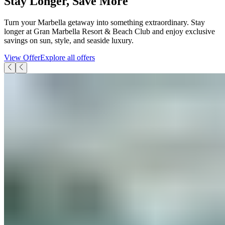
Stay Longer, Save More​​​​‌ ‍ ​‍​‍‌‍ ‌ ​‍‌‍‍‌‌‍‌ ‌‍‍‌‌‍ ‍​‍​‍​ ‍‍​‍​‍‌ ​ ‌‍​‌‌‍ ‍‌‍‍‌‌ ‌​‌ ‍‌​‍ ‍‌‍‍‌‌‍ ​‍​‍​‍ ​​‍​‍‌‍‍​‌ ​‍‌‍‌‌‌‍‌‍​‍​‍​ ‍‍​‍​‍‌‍‍​‌ ‌​‌ ‌​‌ ​​‌ ​ ​ ‍‍​‍ ​‍ ‌‍ ​​‍ ‌‌‍​‌‌‍ ‍‌‍‌​​‍ ‌‌ ​‍​‍ ‌‌‍‍​‌‍ ‌ ‌​‌‍‌‌‌‍ ​‌ ​ ​‍ ‌‌ ​ ‌ ‌​‌ ‌‌‌‍‌​‌‍‍‌‌‍ ​‍ ‍‌ ‌‍‌‍‌‌‌ ​‍‌‍​ ‌‍‌‌‌‍ ​​‍ ‍‌‍​‌‌ ​​‌ ​​​‍ ‌‍‍‌‌‍ ‍‌ ‌​‌‍‌‌‌‍ ‍‌ ‌​​‍ ‌‍‌‌‌‍‌​‌‍‍‌‌ ‌​​‍ ‌‍ ‌‌‍ ‌‍‌​‌‍‌‌​ ‌‌ ​​‌ ​‍‌‍‌‌‌ ​ ‌‍‌‌‌‍ ‍‌ ‌​‌‍​‌‌ ‌​‌‍‍‌‌‍ ‌‍ ‍​ ‍ ‌‍‍‌‌‍‌​​ ‌​ ​​​ ​​‌‍‌​​ ​‌​ ‌‌​ ‌‍​ ‌‍​ ‌‌​‍ ‌​ ‌‍​ ‍​‌‍​ ​ ‍​​‍ ‌​ ‌​‌‍‌‍‌‍​‌‌‍​‍​‍ ‌‌‍​‍‌‍‌‌​ ‌‌​ ‌‍​‍ ‌‌‍‌​​ ‌​‌‍‌‌​ ​​​ ‌ ​ ​ ​ ‍​​ ‌ ​ ​​​ ​‍​ ‌ ‌‍‌‌​ ‍ ‌ ‌​‌ ‍‌‌ ​​‌‍‌‌​ ‌‌‍‍​‌‍ ‌ ‌​‌‍‌‌‌‍ ​‌‌​‍‌‍ ‌‍ ‌‍ ‌‌‌​ ‌ ‌‌‌‍‍‌‌ ‌​‌‍‌‌​ ‍ ‌ ​​‌‍​‌‌ ‌​‌‍‍​​ ‌‌ ​​‌‍​‌‌‍‌ ‌‍‌‌‌​​‍‌ ‌‌‌‍‍‌‌‍ ​‌‍‌​‌‍‌‌‌ ​‍​‍‌‌​ ‌‌‌​​‍‌‌ ‌‍‍ ‌‍‌‌‌ ‍‌​‍‌‌​ ​ ‌​‌​​‍‌‌​ ​ ‌​‌​​‍‌‌​ ​‍​ ​‍​ ​‍‌‍‌‌​ ‌‍‌‍‌​​ ‍‌​ ‍​​ ‌​​ ‌‍​ ‌‌​ ‌‍‌‍​‌​ ‍​​‍‌‌​ ​‍​ ​‍​‍‌‌​ ‌‌‌​‌​​‍ ‍‌‍‌‌‌‍ ‍‌ ‌​‌ ​‍‌‍‍‌‌‍‌‌‌ ​ ​‍‌‌​ ‌‌‌​​‍‌‌ ‌‍‍ ‌‍‌‌‌ ‍‌​‍‌‌​ ​ ‌​‌​​‍‌‌​ ​ ‌​‌​​‍‌‌​ ​‍​ ​‍​ ‍​​ ‍‌​ ​‌​ ​ ​ ‌‍​ ​‌‌‍​‌‌‍​‍​ ‍​‌‍‌‌​ ‌‍​ ​‍​‍‌‌​ ​‍​ ​‍​‍‌‌​ ‌‌‌​‌​​‍ ‍‌‍‍​‌‍‌‌‌‍​‌‌‍‌​‌‍‍‌‌‍ ‍‌‍‌ ​ ‌‍​‍‌‍​‌‌ ​ ‌‍‌‌‌‌‌‌‌ ​‍‌‍ ​​ ‌‌‍‍​‌ ‌​‌ ‌​‌ ​​‌ ​ ​‍‌‌​ ​ ‌​​‌​‍‌‌​ ​‍‌​‌‍​‍‌‌​ ​‍‌​‌‍‌‍ ​​‍ ‌‌‍​‌‌‍ ‍‌‍‌​​‍ ‌‌ ​‍​‍ ‌‌‍‍​‌‍ ‌ ‌​‌‍‌‌‌‍ ​‌ ​ ​‍ ‌‌ ​ ‌ ‌​‌ ‌‌‌‍‌​‌‍‍‌‌‍ ​‍ ‍‌ ‌‍‌‍‌‌‌ ​‍‌‍​ ‌‍‌‌‌‍ ​​‍ ‍‌‍​‌‌ ​​‌ ​​​‍‌‍‌‍‍‌‌‍‌​​ ‌​ ​​​ ​​‌‍‌​​ ​‌​ ‌‌​ ‌‍​ ‌‍​ ‌‌​‍ ‌​ ‌‍​ ‍​‌‍​ ​ ‍​​‍ ‌​ ‌​‌‍‌‍‌‍​‌‌‍​‍​‍ ‌‌‍​‍‌‍‌‌​ ‌‌​ ‌‍​‍ ‌‌‍‌​​ ‌​‌‍‌‌​ ​​​ ‌ ​ ​ ​ ‍​​ ‌ ​ ​​​ ​‍​ ‌ ‌‍‌‌​‍‌‍‌ ‌​‌ ‍‌‌ ​​‌‍‌‌​ ‌‌‍‍​‌‍ ‌ ‌​‌‍‌‌‌‍ ​‌‌​‍‌‍ ‌‍ ‌‍ ‌‌‌​ ‌ ‌‌‌‍‍‌‌ ‌​‌‍‌‌​‍‌‍‌ ​​‌‍​‌‌ ‌​‌‍‍​​ ‌‌ ​​‌‍​‌‌‍‌ ‌‍‌‌‌​​‍‌ ‌‌‌‍‍‌‌‍ ​‌‍‌​‌‍‌‌‌ ​‍​‍‌‌​ ‌‌‌​​‍‌‌ ‌‍‍ ‌‍‌‌‌ ‍‌​‍‌‌​ ​ ‌​‌​​‍‌‌​ ​ ‌​‌​​‍‌‌​ ​‍​ ​‍​ ​‍‌‍‌‌​ ‌‍‌‍‌​​ ‍‌​ ‍​​ ‌​​ ‌‍​ ‌‌​ ‌‍‌‍​‌​ ‍​​‍‌‌​ ​‍​ ​‍​‍‌‌​ ‌‌‌​‌​​‍ ‍‌‍‌‌‌‍ ‍‌ ‌​‌ ​‍‌‍‍‌‌‍‌‌‌ ​ ​‍‌‌​ ‌‌‌​​‍‌‌ ‌‍‍ ‌‍‌‌‌ ‍‌​‍‌‌​ ​ ‌​‌​​‍‌‌​ ​ ‌​‌​​‍‌‌​ ​‍​ ​‍​ ‍​​ ‍‌​ ​‌​ ​ ​ ‌‍​ ​‌‌‍​‌‌‍​‍​ ‍​‌‍‌‌​ ‌‍​ ​‍​‍‌‌​ ​‍​ ​‍​‍‌‌​ ‌‌‌​‌​​‍ ‍‌‍‍​‌‍‌‌‌‍​‌‌‍‌​‌‍‍‌‌‍ ‍‌‍‌ ​‍‌‍‌ ​​‌‍‌‌‌ ​‍‌ ​ ‌ ​​‌‍‌‌‌‍​ ‌ ‌​‌‍‍‌‌ ‌‍‌‍‌‌​ ‌‌ ​​‌ ‌‌‌‍​‍‌‍ ​‌‍‍‌‌ ​ ‌‍‍​‌‍‌‌‌‍‌​​‍​‍‌ ‌
Turn your Marbella getaway into something extraordinary. Stay
longer at Gran Marbella Resort & Beach Club and enjoy exclusive
savings on sun, style, and seaside luxury.​​​​‌ ‍ ​‍​‍‌‍ ‌ ​‍‌‍‍‌‌‍‌ ‌‍‍‌‌‍ ‍​‍​‍​ ‍‍​‍​‍‌ ​ ‌‍​‌‌‍ ‍‌‍‍‌‌ ‌​‌ ‍‌​‍ ‍‌‍‍‌‌‍ ​‍​‍​‍ ​​‍​‍‌‍‍​‌ ​‍‌‍‌‌‌‍‌‍​‍​‍​ ‍‍​‍​‍‌‍‍​‌ ‌​‌ ‌​‌ ​​‌ ​ ​ ‍‍​‍ ​‍ ‌‍ ​​‍ ‌‌‍​‌‌‍ ‍‌‍‌​​‍ ‌‌ ​‍​‍ ‌‌‍‍​‌‍ ‌ ‌​‌‍‌‌‌‍ ​‌ ​ ​‍ ‌‌ ​ ‌ ‌​‌ ‌‌‌‍‌​‌‍‍‌‌‍ ​‍ ‍‌ ‌‍‌‍‌‌‌ ​‍‌‍​ ‌‍‌‌‌‍ ​​‍ ‍‌‍​‌‌ ​​‌ ​​​‍ ‌‍‍‌‌‍ ‍‌ ‌​‌‍‌‌‌‍ ‍‌ ‌​​‍ ‌‍‌‌‌‍‌​‌‍‍‌‌ ‌​​‍ ‌‍ ‌‌‍ ‌‍‌​‌‍‌‌​ ‌‌ ​​‌ ​‍‌‍‌‌‌ ​ ‌‍‌‌‌‍ ‍‌ ‌​‌‍​‌‌ ‌​‌‍‍‌‌‍ ‌‍ ‍​ ‍ ‌‍‍‌‌‍‌​​ ‌​ ​​​ ​​‌‍‌​​ ​‌​ ‌‌​ ‌‍​ ‌‍​ ‌‌​‍ ‌​ ‌‍​ ‍​‌‍​ ​ ‍​​‍ ‌​ ‌​‌‍‌‍‌‍​‌‌‍​‍​‍ ‌‌‍​‍‌‍‌‌​ ‌‌​ ‌‍​‍ ‌‌‍‌​​ ‌​‌‍‌‌​ ​​​ ‌ ​ ​ ​ ‍​​ ‌ ​ ​​​ ​‍​ ‌ ‌‍‌‌​ ‍ ‌ ‌​‌ ‍‌‌ ​​‌‍‌‌​ ‌‌‍‍​‌‍ ‌ ‌​‌‍‌‌‌‍ ​‌‌​‍‌‍ ‌‍ ‌‍ ‌‌‌​ ‌ ‌‌‌‍‍‌‌ ‌​‌‍‌‌​ ‍ ‌ ​​‌‍​‌‌ ‌​‌‍‍​​ ‌‌ ​​‌‍​‌‌‍‌ ‌‍‌‌‌​​‍‌ ‌‌‌‍‍‌‌‍ ​‌‍‌​‌‍‌‌‌ ​‍​‍‌‌​ ‌‌‌​​‍‌‌ ‌‍‍ ‌‍‌‌‌ ‍‌​‍‌‌​ ​ ‌​‌​​‍‌‌​ ​ ‌​‌​​‍‌‌​ ​‍​ ​‍​ ​‍‌‍‌‌​ ‌‍‌‍‌​​ ‍‌​ ‍​​ ‌​​ ‌‍​ ‌‌​ ‌‍‌‍​‌​ ‍​​‍‌‌​ ​‍​ ​‍​‍‌‌​ ‌‌‌​‌​​‍ ‍‌‍‌‌‌‍ ‍‌ ‌​‌ ​‍‌‍‍‌‌‍‌‌‌ ​ ​‍‌‌​ ‌‌‌​​‍‌‌ ‌‍‍ ‌‍‌‌‌ ‍‌​‍‌‌​ ​ ‌​‌​​‍‌‌​ ​ ‌​‌​​‍‌‌​ ​‍​ ​‍​ ‍​​ ‍‌​ ​‌​ ​ ​ ‌‍​ ​‌‌‍​‌‌‍​‍​ ‍​‌‍‌‌​ ‌‍​ ​‍​‍‌‌​ ​‍​ ​‍​‍‌‌​ ‌‌‌​‌​​‍ ‍‌‍​‍‌‍ ‌‍‌​‌ ‍‌​ ‌‍​‍‌‍​‌‌ ​ ‌‍‌‌‌‌‌‌‌ ​‍‌‍ ​​ ‌‌‍‍​‌ ‌​‌ ‌​‌ ​​‌ ​ ​‍‌‌​ ​ ‌​​‌​‍‌‌​ ​‍‌​‌‍​‍‌‌​ ​‍‌​‌‍‌‍ ​​‍ ‌‌‍​‌‌‍ ‍‌‍‌​​‍ ‌‌ ​‍​‍ ‌‌‍‍​‌‍ ‌ ‌​‌‍‌‌‌‍ ​‌ ​ ​‍ ‌‌ ​ ‌ ‌​‌ ‌‌‌‍‌​‌‍‍‌‌‍ ​‍ ‍‌ ‌‍‌‍‌‌‌ ​‍‌‍​ ‌‍‌‌‌‍ ​​‍ ‍‌‍​‌‌ ​​‌ ​​​‍‌‍‌‍‍‌‌‍‌​​ ‌​ ​​​ ​​‌‍‌​​ ​‌​ ‌‌​ ‌‍​ ‌‍​ ‌‌​‍ ‌​ ‌‍​ ‍​‌‍​ ​ ‍​​‍ ‌​ ‌​‌‍‌‍‌‍​‌‌‍​‍​‍ ‌‌‍​‍‌‍‌‌​ ‌‌​ ‌‍​‍ ‌‌‍‌​​ ‌​‌‍‌‌​ ​​​ ‌ ​ ​ ​ ‍​​ ‌ ​ ​​​ ​‍​ ‌ ‌‍‌‌​‍‌‍‌ ‌​‌ ‍‌‌ ​​‌‍‌‌​ ‌‌‍‍​‌‍ ‌ ‌​‌‍‌‌‌‍ ​‌‌​‍‌‍ ‌‍ ‌‍ ‌‌‌​ ‌ ‌‌‌‍‍‌‌ ‌​‌‍‌‌​‍‌‍‌ ​​‌‍​‌‌ ‌​‌‍‍​​ ‌‌ ​​‌‍​‌‌‍‌ ‌‍‌‌‌​​‍‌ ‌‌‌‍‍‌‌‍ ​‌‍‌​‌‍‌‌‌ ​‍​‍‌‌​ ‌‌‌​​‍‌‌ ‌‍‍ ‌‍‌‌‌ ‍‌​‍‌‌​ ​ ‌​‌​​‍‌‌​ ​ ‌​‌​​‍‌‌​ ​‍​ ​‍​ ​‍‌‍‌‌​ ‌‍‌‍‌​​ ‍‌​ ‍​​ ‌​​ ‌‍​ ‌‌​ ‌‍‌‍​‌​ ‍​​‍‌‌​ ​‍​ ​‍​‍‌‌​ ‌‌‌​‌​​‍ ‍‌‍‌‌‌‍ ‍‌ ‌​‌ ​‍‌‍‍‌‌‍‌‌‌ ​ ​‍‌‌​ ‌‌‌​​‍‌‌ ‌‍‍ ‌‍‌‌‌ ‍‌​‍‌‌​ ​ ‌​‌​​‍‌‌​ ​ ‌​‌​​‍‌‌​ ​‍​ ​‍​ ‍​​ ‍‌​ ​‌​ ​ ​ ‌‍​ ​‌‌‍​‌‌‍​‍​ ‍​‌‍‌‌​ ‌‍​ ​‍​‍‌‌​ ​‍​ ​‍​‍‌‌​ ‌‌‌​‌​​‍ ‍‌‍​‍‌‍ ‌‍‌​‌ ‍‌​‍‌‍‌ ​​‌‍‌‌‌ ​‍‌ ​ ‌ ​​‌‍‌‌‌‍​ ‌ ‌​‌‍‍‌‌ ‌‍‌‍‌‌​ ‌‌ ​​‌ ‌‌‌‍​‍‌‍ ​‌‍‍‌‌ ​ ‌‍‍​‌‍‌‌‌‍‌​​‍​‍‌ ‌
View Offer​​​​‌ ‍ ​‍​‍‌‍ ‌ ​‍‌‍‍‌‌‍‌ ‌‍‍‌‌‍ ‍​‍​‍​ ‍‍​‍​‍‌ ​ ‌‍​‌‌‍ ‍‌‍‍‌‌ ‌​‌ ‍‌​‍ ‍‌‍‍‌‌‍ ​‍​‍​‍ ​​‍​‍‌‍‍​‌ ​‍‌‍‌‌‌‍‌‍​‍​‍​ ‍‍​‍​‍‌‍‍​‌ ‌​‌ ‌​‌ ​​‌ ​ ​ ‍‍​‍ ​‍ ‌‍ ​​‍ ‌‌‍​‌‌‍ ‍‌‍‌​​‍ ‌‌ ​‍​‍ ‌‌‍‍​‌‍ ‌ ‌​‌‍‌‌‌‍ ​‌ ​ ​‍ ‌‌ ​ ‌ ‌​‌ ‌‌‌‍‌​‌‍‍‌‌‍ ​‍ ‍‌ ‌‍‌‍‌‌‌ ​‍‌‍​ ‌‍‌‌‌‍ ​​‍ ‍‌‍​‌‌ ​​‌ ​​​‍ ‌‍‍‌‌‍ ‍‌ ‌​‌‍‌‌‌‍ ‍‌ ‌​​‍ ‌‍‌‌‌‍‌​‌‍‍‌‌ ‌​​‍ ‌‍ ‌‌‍ ‌‍‌​‌‍‌‌​ ‌‌ ​​‌ ​‍‌‍‌‌‌ ​ ‌‍‌‌‌‍ ‍‌ ‌​‌‍​‌‌ ‌​‌‍‍‌‌‍ ‌‍ ‍​ ‍ ‌‍‍‌‌‍‌​​ ‌​ ​​​ ​​‌‍‌​​ ​‌​ ‌‌​ ‌‍​ ‌‍​ ‌‌​‍ ‌​ ‌‍​ ‍​‌‍​ ​ ‍​​‍ ‌​ ‌​‌‍‌‍‌‍​‌‌‍​‍​‍ ‌‌‍​‍‌‍‌‌​ ‌‌​ ‌‍​‍ ‌‌‍‌​​ ‌​‌‍‌‌​ ​​​ ‌ ​ ​ ​ ‍​​ ‌ ​ ​​​ ​‍​ ‌ ‌‍‌‌​ ‍ ‌ ‌​‌ ‍‌‌ ​​‌‍‌‌​ ‌‌‍‍​‌‍ ‌ ‌​‌‍‌‌‌‍ ​‌‌​‍‌‍ ‌‍ ‌‍ ‌‌‌​ ‌ ‌‌‌‍‍‌‌ ‌​‌‍‌‌​ ‍ ‌ ​​‌‍​‌‌ ‌​‌‍‍​​ ‌‌ ​​‌‍​‌‌‍‌ ‌‍‌‌‌​​‍‌ ‌‌‌‍‍‌‌‍ ​‌‍‌​‌‍‌‌‌ ​‍​‍‌‌​ ‌‌‌​​‍‌‌ ‌‍‍ ‌‍‌‌‌ ‍‌​‍‌‌​ ​ ‌​‌​​‍‌‌​ ​ ‌​‌​​‍‌‌​ ​‍​ ​‍​ ​‍‌‍‌‌​ ‌‍‌‍‌​​ ‍‌​ ‍​​ ‌​​ ‌‍​ ‌‌​ ‌‍‌‍​‌​ ‍​​‍‌‌​ ​‍​ ​‍​‍‌‌​ ‌‌‌​‌​​‍ ‍‌‍‌‌‌‍ ‍‌ ‌​‌ ​‍‌‍‍‌‌‍‌‌‌ ​ ​‍‌‌​ ‌‌‌​​‍‌‌ ‌‍‍ ‌‍‌‌‌ ‍‌​‍‌‌​ ​ ‌​‌​​‍‌‌​ ​ ‌​‌​​‍‌‌​ ​‍​ ​‍​ ‍​​ ‍‌​ ​‌​ ​ ​ ‌‍​ ​‌‌‍​‌‌‍​‍​ ‍​‌‍‌‌​ ‌‍​ ​‍​‍‌‌​ ​‍​ ​‍​‍‌‌​ ‌‌‌​‌​​‍ ‍‌ ​​‌ ​‍‌‍‍‌‌‍ ‌‌‍​‌‌ ​‍‌ ‍‌‌​​ ‌ ‌​‌‍​‌​‍ ‍‌‍ ​‌‍​‌‌‍​‍‌‍‌‌‌‍ ​​ ‌‍​‍‌‍​‌‌ ​ ‌‍‌‌‌‌‌‌‌ ​‍‌‍ ​​ ‌‌‍‍​‌ ‌​‌ ‌​‌ ​​‌ ​ ​‍‌‌​ ​ ‌​​‌​‍‌‌​ ​‍‌​‌‍​‍‌‌​ ​‍‌​‌‍‌‍ ​​‍ ‌‌‍​‌‌‍ ‍‌‍‌​​‍ ‌‌ ​‍​‍ ‌‌‍‍​‌‍ ‌ ‌​‌‍‌‌‌‍ ​‌ ​ ​‍ ‌‌ ​ ‌ ‌​‌ ‌‌‌‍‌​‌‍‍‌‌‍ ​‍ ‍‌ ‌‍‌‍‌‌‌ ​‍‌‍​ ‌‍‌‌‌‍ ​​‍ ‍‌‍​‌‌ ​​‌ ​​​‍‌‍‌‍‍‌‌‍‌​​ ‌​ ​​​ ​​‌‍‌​​ ​‌​ ‌‌​ ‌‍​ ‌‍​ ‌‌​‍ ‌​ ‌‍​ ‍​‌‍​ ​ ‍​​‍ ‌​ ‌​‌‍‌‍‌‍​‌‌‍​‍​‍ ‌‌‍​‍‌‍‌‌​ ‌‌​ ‌‍​‍ ‌‌‍‌​​ ‌​‌‍‌‌​ ​​​ ‌ ​ ​ ​ ‍​​ ‌ ​ ​​​ ​‍​ ‌ ‌‍‌‌​‍‌‍‌ ‌​‌ ‍‌‌ ​​‌‍‌‌​ ‌‌‍‍​‌‍ ‌ ‌​‌‍‌‌‌‍ ​‌‌​‍‌‍ ‌‍ ‌‍ ‌‌‌​ ‌ ‌‌‌‍‍‌‌ ‌​‌‍‌‌​‍‌‍‌ ​​‌‍​‌‌ ‌​‌‍‍​​ ‌‌ ​​‌‍​‌‌‍‌ ‌‍‌‌‌​​‍‌ ‌‌‌‍‍‌‌‍ ​‌‍‌​‌‍‌‌‌ ​‍​‍‌‌​ ‌‌‌​​‍‌‌ ‌‍‍ ‌‍‌‌‌ ‍‌​‍‌‌​ ​ ‌​‌​​‍‌‌​ ​ ‌​‌​​‍‌‌​ ​‍​ ​‍​ ​‍‌‍‌‌​ ‌‍‌‍‌​​ ‍‌​ ‍​​ ‌​​ ‌‍​ ‌‌​ ‌‍‌‍​‌​ ‍​​‍‌‌​ ​‍​ ​‍​‍‌‌​ ‌‌‌​‌​​‍ ‍‌‍‌‌‌‍ ‍‌ ‌​‌ ​‍‌‍‍‌‌‍‌‌‌ ​ ​‍‌‌​ ‌‌‌​​‍‌‌ ‌‍‍ ‌‍‌‌‌ ‍‌​‍‌‌​ ​ ‌​‌​​‍‌‌​ ​ ‌​‌​​‍‌‌​ ​‍​ ​‍​ ‍​​ ‍‌​ ​‌​ ​ ​ ‌‍​ ​‌‌‍​‌‌‍​‍​ ‍​‌‍‌‌​ ‌‍​ ​‍​‍‌‌​ ​‍​ ​‍​‍‌‌​ ‌‌‌​‌​​‍ ‍‌ ​​‌ ​‍‌‍‍‌‌‍ ‌‌‍​‌‌ ​‍‌ ‍‌‌​​ ‌ ‌​‌‍​‌​‍ ‍‌‍ ​‌‍​‌‌‍​‍‌‍‌‌‌‍ ​​‍‌‍‌ ​​‌‍‌‌‌ ​‍‌ ​ ‌ ​​‌‍‌‌‌‍​ ‌ ‌​‌‍‍‌‌ ‌‍‌‍‌‌​ ‌‌ ​​‌ ‌‌‌‍​‍‌‍ ​‌‍‍‌‌ ​ ‌‍‍​‌‍‌‌‌‍‌​​‍​‍‌ ‌
Explore all offers​​​​‌ ‍ ​‍​‍‌‍ ‌ ​‍‌‍‍‌‌‍‌ ‌‍‍‌‌‍ ‍​‍​‍​ ‍‍​‍​‍‌ ​ ‌‍​‌‌‍ ‍‌‍‍‌‌ ‌​‌ ‍‌​‍ ‍‌‍‍‌‌‍ ​‍​‍​‍ ​​‍​‍‌‍‍​‌ ​‍‌‍‌‌‌‍‌‍​‍​‍​ ‍‍​‍​‍‌‍‍​‌ ‌​‌ ‌​‌ ​​‌ ​ ​ ‍‍​‍ ​‍ ‌‍ ​​‍ ‌‌‍​‌‌‍ ‍‌‍‌​​‍ ‌‌ ​‍​‍ ‌‌‍‍​‌‍ ‌ ‌​‌‍‌‌‌‍ ​‌ ​ ​‍ ‌‌ ​ ‌ ‌​‌ ‌‌‌‍‌​‌‍‍‌‌‍ ​‍ ‍‌ ‌‍‌‍‌‌‌ ​‍‌‍​ ‌‍‌‌‌‍ ​​‍ ‍‌‍​‌‌ ​​‌ ​​​‍ ‌‍‍‌‌‍ ‍‌ ‌​‌‍‌‌‌‍ ‍‌ ‌​​‍ ‌‍‌‌‌‍‌​‌‍‍‌‌ ‌​​‍ ‌‍ ‌‌‍ ‌‍‌​‌‍‌‌​ ‌‌ ​​‌ ​‍‌‍‌‌‌ ​ ‌‍‌‌‌‍ ‍‌ ‌​‌‍​‌‌ ‌​‌‍‍‌‌‍ ‌‍ ‍​ ‍ ‌‍‍‌‌‍‌​​ ‌​ ​​​ ​​‌‍‌​​ ​‌​ ‌‌​ ‌‍​ ‌‍​ ‌‌​‍ ‌​ ‌‍​ ‍​‌‍​ ​ ‍​​‍ ‌​ ‌​‌‍‌‍‌‍​‌‌‍​‍​‍ ‌‌‍​‍‌‍‌‌​ ‌‌​ ‌‍​‍ ‌‌‍‌​​ ‌​‌‍‌‌​ ​​​ ‌ ​ ​ ​ ‍​​ ‌ ​ ​​​ ​‍​ ‌ ‌‍‌‌​ ‍ ‌ ‌​‌ ‍‌‌ ​​‌‍‌‌​ ‌‌‍‍​‌‍ ‌ ‌​‌‍‌‌‌‍ ​‌‌​‍‌‍ ‌‍ ‌‍ ‌‌‌​ ‌ ‌‌‌‍‍‌‌ ‌​‌‍‌‌​ ‍ ‌ ​​‌‍​‌‌ ‌​‌‍‍​​ ‌‌ ​​‌‍​‌‌‍‌ ‌‍‌‌‌​​‍‌ ‌‌‌‍‍‌‌‍ ​‌‍‌​‌‍‌‌‌ ​‍​‍‌‌​ ‌‌‌​​‍‌‌ ‌‍‍ ‌‍‌‌‌ ‍‌​‍‌‌​ ​ ‌​‌​​‍‌‌​ ​ ‌​‌​​‍‌‌​ ​‍​ ​‍​ ​‍‌‍‌‌​ ‌‍‌‍‌​​ ‍‌​ ‍​​ ‌​​ ‌‍​ ‌‌​ ‌‍‌‍​‌​ ‍​​‍‌‌​ ​‍​ ​‍​‍‌‌​ ‌‌‌​‌​​‍ ‍‌‍‌‌‌‍ ‍‌ ‌​‌ ​‍‌‍‍‌‌‍‌‌‌ ​ ​‍‌‌​ ‌‌‌​​‍‌‌ ‌‍‍ ‌‍‌‌‌ ‍‌​‍‌‌​ ​ ‌​‌​​‍‌‌​ ​ ‌​‌​​‍‌‌​ ​‍​ ​‍​ ‍​​ ‍‌​ ​‌​ ​ ​ ‌‍​ ​‌‌‍​‌‌‍​‍​ ‍​‌‍‌‌​ ‌‍​ ​‍​‍‌‌​ ​‍​ ​‍​‍‌‌​ ‌‌‌​‌​​‍ ‍‌ ​ ‌‍‌‌‌‍​ ‌‍ ‌‍ ‍‌‍‌​‌‍​‌‌ ​‍‌ ‍‌‌​​ ‌ ‌​‌‍​‌​‍ ‍‌‍ ​‌‍​‌‌‍​‍‌‍‌‌‌‍ ​​ ‌‍​‍‌‍​‌‌ ​ ‌‍‌‌‌‌‌‌‌ ​‍‌‍ ​​ ‌‌‍‍​‌ ‌​‌ ‌​‌ ​​‌ ​ ​‍‌‌​ ​ ‌​​‌​‍‌‌​ ​‍‌​‌‍​‍‌‌​ ​‍‌​‌‍‌‍ ​​‍ ‌‌‍​‌‌‍ ‍‌‍‌​​‍ ‌‌ ​‍​‍ ‌‌‍‍​‌‍ ‌ ‌​‌‍‌‌‌‍ ​‌ ​ ​‍ ‌‌ ​ ‌ ‌​‌ ‌‌‌‍‌​‌‍‍‌‌‍ ​‍ ‍‌ ‌‍‌‍‌‌‌ ​‍‌‍​ ‌‍‌‌‌‍ ​​‍ ‍‌‍​‌‌ ​​‌ ​​​‍‌‍‌‍‍‌‌‍‌​​ ‌​ ​​​ ​​‌‍‌​​ ​‌​ ‌‌​ ‌‍​ ‌‍​ ‌‌​‍ ‌​ ‌‍​ ‍​‌‍​ ​ ‍​​‍ ‌​ ‌​‌‍‌‍‌‍​‌‌‍​‍​‍ ‌‌‍​‍‌‍‌‌​ ‌‌​ ‌‍​‍ ‌‌‍‌​​ ‌​‌‍‌‌​ ​​​ ‌ ​ ​ ​ ‍​​ ‌ ​ ​​​ ​‍​ ‌ ‌‍‌‌​‍‌‍‌ ‌​‌ ‍‌‌ ​​‌‍‌‌​ ‌‌‍‍​‌‍ ‌ ‌​‌‍‌‌‌‍ ​‌‌​‍‌‍ ‌‍ ‌‍ ‌‌‌​ ‌ ‌‌‌‍‍‌‌ ‌​‌‍‌‌​‍‌‍‌ ​​‌‍​‌‌ ‌​‌‍‍​​ ‌‌ ​​‌‍​‌‌‍‌ ‌‍‌‌‌​​‍‌ ‌‌‌‍‍‌‌‍ ​‌‍‌​‌‍‌‌‌ ​‍​‍‌‌​ ‌‌‌​​‍‌‌ ‌‍‍ ‌‍‌‌‌ ‍‌​‍‌‌​ ​ ‌​‌​​‍‌‌​ ​ ‌​‌​​‍‌‌​ ​‍​ ​‍​ ​‍‌‍‌‌​ ‌‍‌‍‌​​ ‍‌​ ‍​​ ‌​​ ‌‍​ ‌‌​ ‌‍‌‍​‌​ ‍​​‍‌‌​ ​‍​ ​‍​‍‌‌​ ‌‌‌​‌​​‍ ‍‌‍‌‌‌‍ ‍‌ ‌​‌ ​‍‌‍‍‌‌‍‌‌‌ ​ ​‍‌‌​ ‌‌‌​​‍‌‌ ‌‍‍ ‌‍‌‌‌ ‍‌​‍‌‌​ ​ ‌​‌​​‍‌‌​ ​ ‌​‌​​‍‌‌​ ​‍​ ​‍​ ‍​​ ‍‌​ ​‌​ ​ ​ ‌‍​ ​‌‌‍​‌‌‍​‍​ ‍​‌‍‌‌​ ‌‍​ ​‍​‍‌‌​ ​‍​ ​‍​‍‌‌​ ‌‌‌​‌​​‍ ‍‌ ​ ‌‍‌‌‌‍​ ‌‍ ‌‍ ‍‌‍‌​‌‍​‌‌ ​‍‌ ‍‌‌​​ ‌ ‌​‌‍​‌​‍ ‍‌‍ ​‌‍​‌‌‍​‍‌‍‌‌‌‍ ​​‍‌‍‌ ​​‌‍‌‌‌ ​‍‌ ​ ‌ ​​‌‍‌‌‌‍​ ‌ ‌​‌‍‍‌‌ ‌‍‌‍‌‌​ ‌‌ ​​‌ ‌‌‌‍​‍‌‍ ​‌‍‍‌‌ ​ ‌‍‍​‌‍‌‌‌‍‌​​‍​‍‌ ‌