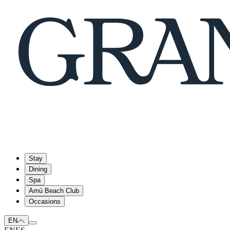
Stay
Dining
Spa
Amù Beach Club
Occasions
EN