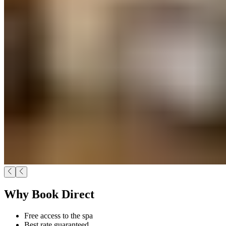
Why Book Direct​​​​‌ ‍ ​‍​‍‌‍ ‌ ​‍‌‍‍‌‌‍‌ ‌‍‍‌‌‍ ‍​‍​‍​ ‍‍​‍​‍‌ ​ ‌‍​‌‌‍ ‍‌‍‍‌‌ ‌​‌ ‍‌​‍ ‍‌‍‍‌‌‍ ​‍​‍​‍ ​​‍​‍‌‍‍​‌ ​‍‌‍‌‌‌‍‌‍​‍​‍​ ‍‍​‍​‍‌‍‍​‌ ‌​‌ ‌​‌ ​​‌ ​ ​ ‍‍​‍ ​‍ ‌‍ ​​‍ ‌‌‍​‌‌‍ ‍‌‍‌​​‍ ‌‌ ​‍​‍ ‌‌‍‍​‌‍ ‌ ‌​‌‍‌‌‌‍ ​‌ ​ ​‍ ‌‌ ​ ‌ ‌​‌ ‌‌‌‍‌​‌‍‍‌‌‍ ​‍ ‍‌ ‌‍‌‍‌‌‌ ​‍‌‍​ ‌‍‌‌‌‍ ​​‍ ‍‌‍​‌‌ ​​‌ ​​​‍ ‌‍‍‌‌‍ ‍‌ ‌​‌‍‌‌‌‍ ‍‌ ‌​​‍ ‌‍‌‌‌‍‌​‌‍‍‌‌ ‌​​‍ ‌‍ ‌‌‍ ‌‍‌​‌‍‌‌​ ‌‌ ​​‌ ​‍‌‍‌‌‌ ​ ‌‍‌‌‌‍ ‍‌ ‌​‌‍​‌‌ ‌​‌‍‍‌‌‍ ‌‍ ‍​ ‍ ‌‍‍‌‌‍‌​​ ‌​ ​​​ ​​‌‍‌​​ ​‌​ ‌‌​ ‌‍​ ‌‍​ ‌‌​‍ ‌​ ‌‍​ ‍​‌‍​ ​ ‍​​‍ ‌​ ‌​‌‍‌‍‌‍​‌‌‍​‍​‍ ‌‌‍​‍‌‍‌‌​ ‌‌​ ‌‍​‍ ‌‌‍‌​​ ‌​‌‍‌‌​ ​​​ ‌ ​ ​ ​ ‍​​ ‌ ​ ​​​ ​‍​ ‌ ‌‍‌‌​ ‍ ‌ ‌​‌ ‍‌‌ ​​‌‍‌‌​ ‌‌‍‍​‌‍ ‌ ‌​‌‍‌‌‌‍ ​‌‌​‍‌‍ ‌‍ ‌‍ ‌‌‌​ ‌ ‌‌‌‍‍‌‌ ‌​‌‍‌‌​ ‍ ‌ ​​‌‍​‌‌ ‌​‌‍‍​​ ‌‌ ​​‌‍​‌‌‍‌ ‌‍‌‌‌​​‍‌ ‌‌‌‍‍‌‌‍ ​‌‍‌​‌‍‌‌‌ ​‍​‍‌‌​ ‌‌‌​​‍‌‌ ‌‍‍ ‌‍‌‌‌ ‍‌​‍‌‌​ ​ ‌​‌​​‍‌‌​ ​ ‌​‌​​‍‌‌​ ​‍​ ​‍‌‍‌‌​ ​‌​ ‌‌‌‍‌‍​ ​‌‌‍‌‌‌‍​‍​ ​‌​ ‍‌​ ​‍‌‍​ ‌‍​ ​‍‌‌​ ​‍​ ​‍​‍‌‌​ ‌‌‌​‌​​‍ ‍‌‍‍​‌‍‌‌‌‍​‌‌‍‌​‌‍‍‌‌‍ ‍‌‍‌ ​ ‌‍​‍‌‍​‌‌ ​ ‌‍‌‌‌‌‌‌‌ ​‍‌‍ ​​ ‌‌‍‍​‌ ‌​‌ ‌​‌ ​​‌ ​ ​‍‌‌​ ​ ‌​​‌​‍‌‌​ ​‍‌​‌‍​‍‌‌​ ​‍‌​‌‍‌‍ ​​‍ ‌‌‍​‌‌‍ ‍‌‍‌​​‍ ‌‌ ​‍​‍ ‌‌‍‍​‌‍ ‌ ‌​‌‍‌‌‌‍ ​‌ ​ ​‍ ‌‌ ​ ‌ ‌​‌ ‌‌‌‍‌​‌‍‍‌‌‍ ​‍ ‍‌ ‌‍‌‍‌‌‌ ​‍‌‍​ ‌‍‌‌‌‍ ​​‍ ‍‌‍​‌‌ ​​‌ ​​​‍‌‍‌‍‍‌‌‍‌​​ ‌​ ​​​ ​​‌‍‌​​ ​‌​ ‌‌​ ‌‍​ ‌‍​ ‌‌​‍ ‌​ ‌‍​ ‍​‌‍​ ​ ‍​​‍ ‌​ ‌​‌‍‌‍‌‍​‌‌‍​‍​‍ ‌‌‍​‍‌‍‌‌​ ‌‌​ ‌‍​‍ ‌‌‍‌​​ ‌​‌‍‌‌​ ​​​ ‌ ​ ​ ​ ‍​​ ‌ ​ ​​​ ​‍​ ‌ ‌‍‌‌​‍‌‍‌ ‌​‌ ‍‌‌ ​​‌‍‌‌​ ‌‌‍‍​‌‍ ‌ ‌​‌‍‌‌‌‍ ​‌‌​‍‌‍ ‌‍ ‌‍ ‌‌‌​ ‌ ‌‌‌‍‍‌‌ ‌​‌‍‌‌​‍‌‍‌ ​​‌‍​‌‌ ‌​‌‍‍​​ ‌‌ ​​‌‍​‌‌‍‌ ‌‍‌‌‌​​‍‌ ‌‌‌‍‍‌‌‍ ​‌‍‌​‌‍‌‌‌ ​‍​‍‌‌​ ‌‌‌​​‍‌‌ ‌‍‍ ‌‍‌‌‌ ‍‌​‍‌‌​ ​ ‌​‌​​‍‌‌​ ​ ‌​‌​​‍‌‌​ ​‍​ ​‍‌‍‌‌​ ​‌​ ‌‌‌‍‌‍​ ​‌‌‍‌‌‌‍​‍​ ​‌​ ‍‌​ ​‍‌‍​ ‌‍​ ​‍‌‌​ ​‍​ ​‍​‍‌‌​ ‌‌‌​‌​​‍ ‍‌‍‍​‌‍‌‌‌‍​‌‌‍‌​‌‍‍‌‌‍ ‍‌‍‌ ​‍‌‍‌ ​​‌‍‌‌‌ ​‍‌ ​ ‌ ​​‌‍‌‌‌‍​ ‌ ‌​‌‍‍‌‌ ‌‍‌‍‌‌​ ‌‌ ​​‌ ‌‌‌‍​‍‌‍ ​‌‍‍‌‌ ​ ‌‍‍​‌‍‌‌‌‍‌​​‍​‍‌ ‌
Free access to the spa​​​​‌ ‍ ​‍​‍‌‍ ‌ ​‍‌‍‍‌‌‍‌ ‌‍‍‌‌‍ ‍​‍​‍​ ‍‍​‍​‍‌ ​ ‌‍​‌‌‍ ‍‌‍‍‌‌ ‌​‌ ‍‌​‍ ‍‌‍‍‌‌‍ ​‍​‍​‍ ​​‍​‍‌‍‍​‌ ​‍‌‍‌‌‌‍‌‍​‍​‍​ ‍‍​‍​‍‌‍‍​‌ ‌​‌ ‌​‌ ​​‌ ​ ​ ‍‍​‍ ​‍ ‌‍ ​​‍ ‌‌‍​‌‌‍ ‍‌‍‌​​‍ ‌‌ ​‍​‍ ‌‌‍‍​‌‍ ‌ ‌​‌‍‌‌‌‍ ​‌ ​ ​‍ ‌‌ ​ ‌ ‌​‌ ‌‌‌‍‌​‌‍‍‌‌‍ ​‍ ‍‌ ‌‍‌‍‌‌‌ ​‍‌‍​ ‌‍‌‌‌‍ ​​‍ ‍‌‍​‌‌ ​​‌ ​​​‍ ‌‍‍‌‌‍ ‍‌ ‌​‌‍‌‌‌‍ ‍‌ ‌​​‍ ‌‍‌‌‌‍‌​‌‍‍‌‌ ‌​​‍ ‌‍ ‌‌‍ ‌‍‌​‌‍‌‌​ ‌‌ ​​‌ ​‍‌‍‌‌‌ ​ ‌‍‌‌‌‍ ‍‌ ‌​‌‍​‌‌ ‌​‌‍‍‌‌‍ ‌‍ ‍​ ‍ ‌‍‍‌‌‍‌​​ ‌​ ​​​ ​​‌‍‌​​ ​‌​ ‌‌​ ‌‍​ ‌‍​ ‌‌​‍ ‌​ ‌‍​ ‍​‌‍​ ​ ‍​​‍ ‌​ ‌​‌‍‌‍‌‍​‌‌‍​‍​‍ ‌‌‍​‍‌‍‌‌​ ‌‌​ ‌‍​‍ ‌‌‍‌​​ ‌​‌‍‌‌​ ​​​ ‌ ​ ​ ​ ‍​​ ‌ ​ ​​​ ​‍​ ‌ ‌‍‌‌​ ‍ ‌ ‌​‌ ‍‌‌ ​​‌‍‌‌​ ‌‌‍‍​‌‍ ‌ ‌​‌‍‌‌‌‍ ​‌‌​‍‌‍ ‌‍ ‌‍ ‌‌‌​ ‌ ‌‌‌‍‍‌‌ ‌​‌‍‌‌​ ‍ ‌ ​​‌‍​‌‌ ‌​‌‍‍​​ ‌‌ ​​‌‍​‌‌‍‌ ‌‍‌‌‌​​‍‌ ‌‌‌‍‍‌‌‍ ​‌‍‌​‌‍‌‌‌ ​‍​‍‌‌​ ‌‌‌​​‍‌‌ ‌‍‍ ‌‍‌‌‌ ‍‌​‍‌‌​ ​ ‌​‌​​‍‌‌​ ​ ‌​‌​​‍‌‌​ ​‍​ ​‍‌‍‌‌​ ​‌​ ‌‌‌‍‌‍​ ​‌‌‍‌‌‌‍​‍​ ​‌​ ‍‌​ ​‍‌‍​ ‌‍​ ​‍‌‌​ ​‍​ ​‍​‍‌‌​ ‌‌‌​‌​​‍ ‍‌‍​‍‌‍ ‌‍‌​‌ ‍‌​‍‌‌​ ‌‌‌​​‍‌‌ ‌‍‍ ‌‍‌‌‌ ‍‌​‍‌‌​ ​ ‌​‌​​‍‌‌​ ​ ‌​‌​​‍‌‌​ ​‍​ ​‍‌‍​‌​ ‌‍​ ​‌‌‍​‌‌‍​‍‌‍​‌​ ‍‌​ ‍​​ ‍‌‌‍​ ​ ​ ​ ‍​​‍‌‌​ ​‍​ ​‍​‍‌‌​ ‌‌‌​‌​​‍ ‍‌‍​ ‌‍‍​‌‍‍‌‌‍ ​‌‍‌​‌ ​‍‌‍‌‌‌‍ ‍​‍‌‌​ ‌‌‌​​‍‌‌ ‌‍‍ ‌‍‌‌‌ ‍‌​‍‌‌​ ​ ‌​‌​​‍‌‌​ ​ ‌​‌​​‍‌‌​ ​‍​ ​‍‌‍‌‌‌‍‌‌‌‍​‍‌‍‌‌​ ‌ ‌‍​‌‌‍​‌‌‍​‍​ ‌​​ ​‍​ ‌‌‌‍​‌​‍‌‌​ ​‍​ ​‍​‍‌‌​ ‌‌‌​‌​​‍ ‍‌ ‌​‌‍‌‌‌ ‍​‌ ‌​​ ‌‍​‍‌‍​‌‌ ​ ‌‍‌‌‌‌‌‌‌ ​‍‌‍ ​​ ‌‌‍‍​‌ ‌​‌ ‌​‌ ​​‌ ​ ​‍‌‌​ ​ ‌​​‌​‍‌‌​ ​‍‌​‌‍​‍‌‌​ ​‍‌​‌‍‌‍ ​​‍ ‌‌‍​‌‌‍ ‍‌‍‌​​‍ ‌‌ ​‍​‍ ‌‌‍‍​‌‍ ‌ ‌​‌‍‌‌‌‍ ​‌ ​ ​‍ ‌‌ ​ ‌ ‌​‌ ‌‌‌‍‌​‌‍‍‌‌‍ ​‍ ‍‌ ‌‍‌‍‌‌‌ ​‍‌‍​ ‌‍‌‌‌‍ ​​‍ ‍‌‍​‌‌ ​​‌ ​​​‍‌‍‌‍‍‌‌‍‌​​ ‌​ ​​​ ​​‌‍‌​​ ​‌​ ‌‌​ ‌‍​ ‌‍​ ‌‌​‍ ‌​ ‌‍​ ‍​‌‍​ ​ ‍​​‍ ‌​ ‌​‌‍‌‍‌‍​‌‌‍​‍​‍ ‌‌‍​‍‌‍‌‌​ ‌‌​ ‌‍​‍ ‌‌‍‌​​ ‌​‌‍‌‌​ ​​​ ‌ ​ ​ ​ ‍​​ ‌ ​ ​​​ ​‍​ ‌ ‌‍‌‌​‍‌‍‌ ‌​‌ ‍‌‌ ​​‌‍‌‌​ ‌‌‍‍​‌‍ ‌ ‌​‌‍‌‌‌‍ ​‌‌​‍‌‍ ‌‍ ‌‍ ‌‌‌​ ‌ ‌‌‌‍‍‌‌ ‌​‌‍‌‌​‍‌‍‌ ​​‌‍​‌‌ ‌​‌‍‍​​ ‌‌ ​​‌‍​‌‌‍‌ ‌‍‌‌‌​​‍‌ ‌‌‌‍‍‌‌‍ ​‌‍‌​‌‍‌‌‌ ​‍​‍‌‌​ ‌‌‌​​‍‌‌ ‌‍‍ ‌‍‌‌‌ ‍‌​‍‌‌​ ​ ‌​‌​​‍‌‌​ ​ ‌​‌​​‍‌‌​ ​‍​ ​‍‌‍‌‌​ ​‌​ ‌‌‌‍‌‍​ ​‌‌‍‌‌‌‍​‍​ ​‌​ ‍‌​ ​‍‌‍​ ‌‍​ ​‍‌‌​ ​‍​ ​‍​‍‌‌​ ‌‌‌​‌​​‍ ‍‌‍​‍‌‍ ‌‍‌​‌ ‍‌​‍‌‌​ ‌‌‌​​‍‌‌ ‌‍‍ ‌‍‌‌‌ ‍‌​‍‌‌​ ​ ‌​‌​​‍‌‌​ ​ ‌​‌​​‍‌‌​ ​‍​ ​‍‌‍​‌​ ‌‍​ ​‌‌‍​‌‌‍​‍‌‍​‌​ ‍‌​ ‍​​ ‍‌‌‍​ ​ ​ ​ ‍​​‍‌‌​ ​‍​ ​‍​‍‌‌​ ‌‌‌​‌​​‍ ‍‌‍​ ‌‍‍​‌‍‍‌‌‍ ​‌‍‌​‌ ​‍‌‍‌‌‌‍ ‍​‍‌‌​ ‌‌‌​​‍‌‌ ‌‍‍ ‌‍‌‌‌ ‍‌​‍‌‌​ ​ ‌​‌​​‍‌‌​ ​ ‌​‌​​‍‌‌​ ​‍​ ​‍‌‍‌‌‌‍‌‌‌‍​‍‌‍‌‌​ ‌ ‌‍​‌‌‍​‌‌‍​‍​ ‌​​ ​‍​ ‌‌‌‍​‌​‍‌‌​ ​‍​ ​‍​‍‌‌​ ‌‌‌​‌​​‍ ‍‌ ‌​‌‍‌‌‌ ‍​‌ ‌​​‍‌‍‌ ​​‌‍‌‌‌ ​‍‌ ​ ‌ ​​‌‍‌‌‌‍​ ‌ ‌​‌‍‍‌‌ ‌‍‌‍‌‌​ ‌‌ ​​‌ ‌‌‌‍​‍‌‍ ​‌‍‍‌‌ ​ ‌‍‍​‌‍‌‌‌‍‌​​‍​‍‌ ‌
Best rate guaranteed​​​​‌ ‍ ​‍​‍‌‍ ‌ ​‍‌‍‍‌‌‍‌ ‌‍‍‌‌‍ ‍​‍​‍​ ‍‍​‍​‍‌ ​ ‌‍​‌‌‍ ‍‌‍‍‌‌ ‌​‌ ‍‌​‍ ‍‌‍‍‌‌‍ ​‍​‍​‍ ​​‍​‍‌‍‍​‌ ​‍‌‍‌‌‌‍‌‍​‍​‍​ ‍‍​‍​‍‌‍‍​‌ ‌​‌ ‌​‌ ​​‌ ​ ​ ‍‍​‍ ​‍ ‌‍ ​​‍ ‌‌‍​‌‌‍ ‍‌‍‌​​‍ ‌‌ ​‍​‍ ‌‌‍‍​‌‍ ‌ ‌​‌‍‌‌‌‍ ​‌ ​ ​‍ ‌‌ ​ ‌ ‌​‌ ‌‌‌‍‌​‌‍‍‌‌‍ ​‍ ‍‌ ‌‍‌‍‌‌‌ ​‍‌‍​ ‌‍‌‌‌‍ ​​‍ ‍‌‍​‌‌ ​​‌ ​​​‍ ‌‍‍‌‌‍ ‍‌ ‌​‌‍‌‌‌‍ ‍‌ ‌​​‍ ‌‍‌‌‌‍‌​‌‍‍‌‌ ‌​​‍ ‌‍ ‌‌‍ ‌‍‌​‌‍‌‌​ ‌‌ ​​‌ ​‍‌‍‌‌‌ ​ ‌‍‌‌‌‍ ‍‌ ‌​‌‍​‌‌ ‌​‌‍‍‌‌‍ ‌‍ ‍​ ‍ ‌‍‍‌‌‍‌​​ ‌​ ​​​ ​​‌‍‌​​ ​‌​ ‌‌​ ‌‍​ ‌‍​ ‌‌​‍ ‌​ ‌‍​ ‍​‌‍​ ​ ‍​​‍ ‌​ ‌​‌‍‌‍‌‍​‌‌‍​‍​‍ ‌‌‍​‍‌‍‌‌​ ‌‌​ ‌‍​‍ ‌‌‍‌​​ ‌​‌‍‌‌​ ​​​ ‌ ​ ​ ​ ‍​​ ‌ ​ ​​​ ​‍​ ‌ ‌‍‌‌​ ‍ ‌ ‌​‌ ‍‌‌ ​​‌‍‌‌​ ‌‌‍‍​‌‍ ‌ ‌​‌‍‌‌‌‍ ​‌‌​‍‌‍ ‌‍ ‌‍ ‌‌‌​ ‌ ‌‌‌‍‍‌‌ ‌​‌‍‌‌​ ‍ ‌ ​​‌‍​‌‌ ‌​‌‍‍​​ ‌‌ ​​‌‍​‌‌‍‌ ‌‍‌‌‌​​‍‌ ‌‌‌‍‍‌‌‍ ​‌‍‌​‌‍‌‌‌ ​‍​‍‌‌​ ‌‌‌​​‍‌‌ ‌‍‍ ‌‍‌‌‌ ‍‌​‍‌‌​ ​ ‌​‌​​‍‌‌​ ​ ‌​‌​​‍‌‌​ ​‍​ ​‍‌‍‌‌​ ​‌​ ‌‌‌‍‌‍​ ​‌‌‍‌‌‌‍​‍​ ​‌​ ‍‌​ ​‍‌‍​ ‌‍​ ​‍‌‌​ ​‍​ ​‍​‍‌‌​ ‌‌‌​‌​​‍ ‍‌‍​‍‌‍ ‌‍‌​‌ ‍‌​‍‌‌​ ‌‌‌​​‍‌‌ ‌‍‍ ‌‍‌‌‌ ‍‌​‍‌‌​ ​ ‌​‌​​‍‌‌​ ​ ‌​‌​​‍‌‌​ ​‍​ ​‍​ ​‍​ ‌‌​ ‍​‌‍​‍​ ‌‌​ ​‍​ ‌ ‌‍​ ‌‍​‌​ ‌‌​ ‍‌‌‍‌‌​‍‌‌​ ​‍​ ​‍​‍‌‌​ ‌‌‌​‌​​‍ ‍‌‍​ ‌‍‍​‌‍‍‌‌‍ ​‌‍‌​‌ ​‍‌‍‌‌‌‍ ‍​‍‌‌​ ‌‌‌​​‍‌‌ ‌‍‍ ‌‍‌‌‌ ‍‌​‍‌‌​ ​ ‌​‌​​‍‌‌​ ​ ‌​‌​​‍‌‌​ ​‍​ ​‍‌‍‌‌‌‍‌‌‌‍​‍‌‍‌‌​ ‌ ‌‍​‌‌‍​‌‌‍​‍​ ‌​​ ​‍​ ‌‌‌‍​‌​‍‌‌​ ​‍​ ​‍​‍‌‌​ ‌‌‌​‌​​‍ ‍‌ ‌​‌‍‌‌‌ ‍​‌ ‌​​ ‌‍​‍‌‍​‌‌ ​ ‌‍‌‌‌‌‌‌‌ ​‍‌‍ ​​ ‌‌‍‍​‌ ‌​‌ ‌​‌ ​​‌ ​ ​‍‌‌​ ​ ‌​​‌​‍‌‌​ ​‍‌​‌‍​‍‌‌​ ​‍‌​‌‍‌‍ ​​‍ ‌‌‍​‌‌‍ ‍‌‍‌​​‍ ‌‌ ​‍​‍ ‌‌‍‍​‌‍ ‌ ‌​‌‍‌‌‌‍ ​‌ ​ ​‍ ‌‌ ​ ‌ ‌​‌ ‌‌‌‍‌​‌‍‍‌‌‍ ​‍ ‍‌ ‌‍‌‍‌‌‌ ​‍‌‍​ ‌‍‌‌‌‍ ​​‍ ‍‌‍​‌‌ ​​‌ ​​​‍‌‍‌‍‍‌‌‍‌​​ ‌​ ​​​ ​​‌‍‌​​ ​‌​ ‌‌​ ‌‍​ ‌‍​ ‌‌​‍ ‌​ ‌‍​ ‍​‌‍​ ​ ‍​​‍ ‌​ ‌​‌‍‌‍‌‍​‌‌‍​‍​‍ ‌‌‍​‍‌‍‌‌​ ‌‌​ ‌‍​‍ ‌‌‍‌​​ ‌​‌‍‌‌​ ​​​ ‌ ​ ​ ​ ‍​​ ‌ ​ ​​​ ​‍​ ‌ ‌‍‌‌​‍‌‍‌ ‌​‌ ‍‌‌ ​​‌‍‌‌​ ‌‌‍‍​‌‍ ‌ ‌​‌‍‌‌‌‍ ​‌‌​‍‌‍ ‌‍ ‌‍ ‌‌‌​ ‌ ‌‌‌‍‍‌‌ ‌​‌‍‌‌​‍‌‍‌ ​​‌‍​‌‌ ‌​‌‍‍​​ ‌‌ ​​‌‍​‌‌‍‌ ‌‍‌‌‌​​‍‌ ‌‌‌‍‍‌‌‍ ​‌‍‌​‌‍‌‌‌ ​‍​‍‌‌​ ‌‌‌​​‍‌‌ ‌‍‍ ‌‍‌‌‌ ‍‌​‍‌‌​ ​ ‌​‌​​‍‌‌​ ​ ‌​‌​​‍‌‌​ ​‍​ ​‍‌‍‌‌​ ​‌​ ‌‌‌‍‌‍​ ​‌‌‍‌‌‌‍​‍​ ​‌​ ‍‌​ ​‍‌‍​ ‌‍​ ​‍‌‌​ ​‍​ ​‍​‍‌‌​ ‌‌‌​‌​​‍ ‍‌‍​‍‌‍ ‌‍‌​‌ ‍‌​‍‌‌​ ‌‌‌​​‍‌‌ ‌‍‍ ‌‍‌‌‌ ‍‌​‍‌‌​ ​ ‌​‌​​‍‌‌​ ​ ‌​‌​​‍‌‌​ ​‍​ ​‍​ ​‍​ ‌‌​ ‍​‌‍​‍​ ‌‌​ ​‍​ ‌ ‌‍​ ‌‍​‌​ ‌‌​ ‍‌‌‍‌‌​‍‌‌​ ​‍​ ​‍​‍‌‌​ ‌‌‌​‌​​‍ ‍‌‍​ ‌‍‍​‌‍‍‌‌‍ ​‌‍‌​‌ ​‍‌‍‌‌‌‍ ‍​‍‌‌​ ‌‌‌​​‍‌‌ ‌‍‍ ‌‍‌‌‌ ‍‌​‍‌‌​ ​ ‌​‌​​‍‌‌​ ​ ‌​‌​​‍‌‌​ ​‍​ ​‍‌‍‌‌‌‍‌‌‌‍​‍‌‍‌‌​ ‌ ‌‍​‌‌‍​‌‌‍​‍​ ‌​​ ​‍​ ‌‌‌‍​‌​‍‌‌​ ​‍​ ​‍​‍‌‌​ ‌‌‌​‌​​‍ ‍‌ ‌​‌‍‌‌‌ ‍​‌ ‌​​‍‌‍‌ ​​‌‍‌‌‌ ​‍‌ ​ ‌ ​​‌‍‌‌‌‍​ ‌ ‌​‌‍‍‌‌ ‌‍‌‍‌‌​ ‌‌ ​​‌ ‌‌‌‍​‍‌‍ ​‌‍‍‌‌ ​ ‌‍‍​‌‍‌‌‌‍‌​​‍​‍‌ ‌