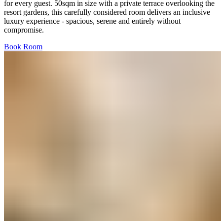
for every guest. 50sqm in size with a private terrace overlooking the
resort gardens, this carefully considered room delivers an inclusive
luxury experience - spacious, serene and entirely without
compromise.​​​​‌ ‍ ​‍​‍‌‍ ‌ ​‍‌‍‍‌‌‍‌ ‌‍‍‌‌‍ ‍​‍​‍​ ‍‍​‍​‍‌ ​ ‌‍​‌‌‍ ‍‌‍‍‌‌ ‌​‌ ‍‌​‍ ‍‌‍‍‌‌‍ ​‍​‍​‍ ​​‍​‍‌‍‍​‌ ​‍‌‍‌‌‌‍‌‍​‍​‍​ ‍‍​‍​‍‌‍‍​‌ ‌​‌ ‌​‌ ​​‌ ​ ​ ‍‍​‍ ​‍ ‌‍ ​​‍ ‌‌‍​‌‌‍ ‍‌‍‌​​‍ ‌‌ ​‍​‍ ‌‌‍‍​‌‍ ‌ ‌​‌‍‌‌‌‍ ​‌ ​ ​‍ ‌‌ ​ ‌ ‌​‌ ‌‌‌‍‌​‌‍‍‌‌‍ ​‍ ‍‌ ‌‍‌‍‌‌‌ ​‍‌‍​ ‌‍‌‌‌‍ ​​‍ ‍‌‍​‌‌ ​​‌ ​​​‍ ‌‍‍‌‌‍ ‍‌ ‌​‌‍‌‌‌‍ ‍‌ ‌​​‍ ‌‍‌‌‌‍‌​‌‍‍‌‌ ‌​​‍ ‌‍ ‌‌‍ ‌‍‌​‌‍‌‌​ ‌‌ ​​‌ ​‍‌‍‌‌‌ ​ ‌‍‌‌‌‍ ‍‌ ‌​‌‍​‌‌ ‌​‌‍‍‌‌‍ ‌‍ ‍​ ‍ ‌‍‍‌‌‍‌​​ ‌​ ​​​ ​​‌‍‌​​ ​‌​ ‌‌​ ‌‍​ ‌‍​ ‌‌​‍ ‌​ ‌‍​ ‍​‌‍​ ​ ‍​​‍ ‌​ ‌​‌‍‌‍‌‍​‌‌‍​‍​‍ ‌‌‍​‍‌‍‌‌​ ‌‌​ ‌‍​‍ ‌‌‍‌​​ ‌​‌‍‌‌​ ​​​ ‌ ​ ​ ​ ‍​​ ‌ ​ ​​​ ​‍​ ‌ ‌‍‌‌​ ‍ ‌ ‌​‌ ‍‌‌ ​​‌‍‌‌​ ‌‌‍‍​‌‍ ‌ ‌​‌‍‌‌‌‍ ​‌‌​‍‌‍ ‌‍ ‌‍ ‌‌‌​ ‌ ‌‌‌‍‍‌‌ ‌​‌‍‌‌​ ‍ ‌ ​​‌‍​‌‌ ‌​‌‍‍​​ ‌‌‍‌​‌‍‌‌‌ ​ ‌‍​ ‌ ​‍‌‍‍‌‌ ​​‌ ‌​‌‍‍‌‌‍ ‌‍ ‍​ ‌‍​‍‌‍​‌‌ ​ ‌‍‌‌‌‌‌‌‌ ​‍‌‍ ​​ ‌‌‍‍​‌ ‌​‌ ‌​‌ ​​‌ ​ ​‍‌‌​ ​ ‌​​‌​‍‌‌​ ​‍‌​‌‍​‍‌‌​ ​‍‌​‌‍‌‍ ​​‍ ‌‌‍​‌‌‍ ‍‌‍‌​​‍ ‌‌ ​‍​‍ ‌‌‍‍​‌‍ ‌ ‌​‌‍‌‌‌‍ ​‌ ​ ​‍ ‌‌ ​ ‌ ‌​‌ ‌‌‌‍‌​‌‍‍‌‌‍ ​‍ ‍‌ ‌‍‌‍‌‌‌ ​‍‌‍​ ‌‍‌‌‌‍ ​​‍ ‍‌‍​‌‌ ​​‌ ​​​‍‌‍‌‍‍‌‌‍‌​​ ‌​ ​​​ ​​‌‍‌​​ ​‌​ ‌‌​ ‌‍​ ‌‍​ ‌‌​‍ ‌​ ‌‍​ ‍​‌‍​ ​ ‍​​‍ ‌​ ‌​‌‍‌‍‌‍​‌‌‍​‍​‍ ‌‌‍​‍‌‍‌‌​ ‌‌​ ‌‍​‍ ‌‌‍‌​​ ‌​‌‍‌‌​ ​​​ ‌ ​ ​ ​ ‍​​ ‌ ​ ​​​ ​‍​ ‌ ‌‍‌‌​‍‌‍‌ ‌​‌ ‍‌‌ ​​‌‍‌‌​ ‌‌‍‍​‌‍ ‌ ‌​‌‍‌‌‌‍ ​‌‌​‍‌‍ ‌‍ ‌‍ ‌‌‌​ ‌ ‌‌‌‍‍‌‌ ‌​‌‍‌‌​‍‌‍‌ ​​‌‍​‌‌ ‌​‌‍‍​​ ‌‌‍‌​‌‍‌‌‌ ​ ‌‍​ ‌ ​‍‌‍‍‌‌ ​​‌ ‌​‌‍‍‌‌‍ ‌‍ ‍​‍‌‍‌ ​​‌‍‌‌‌ ​‍‌ ​ ‌ ​​‌‍‌‌‌‍​ ‌ ‌​‌‍‍‌‌ ‌‍‌‍‌‌​ ‌‌ ​​‌ ‌‌‌‍​‍‌‍ ​‌‍‍‌‌ ​ ‌‍‍​‌‍‌‌‌‍‌​​‍​‍‌ ‌
Book Room​​​​‌ ‍ ​‍​‍‌‍ ‌ ​‍‌‍‍‌‌‍‌ ‌‍‍‌‌‍ ‍​‍​‍​ ‍‍​‍​‍‌ ​ ‌‍​‌‌‍ ‍‌‍‍‌‌ ‌​‌ ‍‌​‍ ‍‌‍‍‌‌‍ ​‍​‍​‍ ​​‍​‍‌‍‍​‌ ​‍‌‍‌‌‌‍‌‍​‍​‍​ ‍‍​‍​‍‌‍‍​‌ ‌​‌ ‌​‌ ​​‌ ​ ​ ‍‍​‍ ​‍ ‌‍ ​​‍ ‌‌‍​‌‌‍ ‍‌‍‌​​‍ ‌‌ ​‍​‍ ‌‌‍‍​‌‍ ‌ ‌​‌‍‌‌‌‍ ​‌ ​ ​‍ ‌‌ ​ ‌ ‌​‌ ‌‌‌‍‌​‌‍‍‌‌‍ ​‍ ‍‌ ‌‍‌‍‌‌‌ ​‍‌‍​ ‌‍‌‌‌‍ ​​‍ ‍‌‍​‌‌ ​​‌ ​​​‍ ‌‍‍‌‌‍ ‍‌ ‌​‌‍‌‌‌‍ ‍‌ ‌​​‍ ‌‍‌‌‌‍‌​‌‍‍‌‌ ‌​​‍ ‌‍ ‌‌‍ ‌‍‌​‌‍‌‌​ ‌‌ ​​‌ ​‍‌‍‌‌‌ ​ ‌‍‌‌‌‍ ‍‌ ‌​‌‍​‌‌ ‌​‌‍‍‌‌‍ ‌‍ ‍​ ‍ ‌‍‍‌‌‍‌​​ ‌​ ​​​ ​​‌‍‌​​ ​‌​ ‌‌​ ‌‍​ ‌‍​ ‌‌​‍ ‌​ ‌‍​ ‍​‌‍​ ​ ‍​​‍ ‌​ ‌​‌‍‌‍‌‍​‌‌‍​‍​‍ ‌‌‍​‍‌‍‌‌​ ‌‌​ ‌‍​‍ ‌‌‍‌​​ ‌​‌‍‌‌​ ​​​ ‌ ​ ​ ​ ‍​​ ‌ ​ ​​​ ​‍​ ‌ ‌‍‌‌​ ‍ ‌ ‌​‌ ‍‌‌ ​​‌‍‌‌​ ‌‌‍‍​‌‍ ‌ ‌​‌‍‌‌‌‍ ​‌‌​‍‌‍ ‌‍ ‌‍ ‌‌‌​ ‌ ‌‌‌‍‍‌‌ ‌​‌‍‌‌​ ‍ ‌ ​​‌‍​‌‌ ‌​‌‍‍​​ ‌‌‍​ ‌ ‌​‌‍​‌​‍ ‍‌‍ ​‌‍​‌‌‍​‍‌‍‌‌‌‍ ​​ ‌‍​‍‌‍​‌‌ ​ ‌‍‌‌‌‌‌‌‌ ​‍‌‍ ​​ ‌‌‍‍​‌ ‌​‌ ‌​‌ ​​‌ ​ ​‍‌‌​ ​ ‌​​‌​‍‌‌​ ​‍‌​‌‍​‍‌‌​ ​‍‌​‌‍‌‍ ​​‍ ‌‌‍​‌‌‍ ‍‌‍‌​​‍ ‌‌ ​‍​‍ ‌‌‍‍​‌‍ ‌ ‌​‌‍‌‌‌‍ ​‌ ​ ​‍ ‌‌ ​ ‌ ‌​‌ ‌‌‌‍‌​‌‍‍‌‌‍ ​‍ ‍‌ ‌‍‌‍‌‌‌ ​‍‌‍​ ‌‍‌‌‌‍ ​​‍ ‍‌‍​‌‌ ​​‌ ​​​‍‌‍‌‍‍‌‌‍‌​​ ‌​ ​​​ ​​‌‍‌​​ ​‌​ ‌‌​ ‌‍​ ‌‍​ ‌‌​‍ ‌​ ‌‍​ ‍​‌‍​ ​ ‍​​‍ ‌​ ‌​‌‍‌‍‌‍​‌‌‍​‍​‍ ‌‌‍​‍‌‍‌‌​ ‌‌​ ‌‍​‍ ‌‌‍‌​​ ‌​‌‍‌‌​ ​​​ ‌ ​ ​ ​ ‍​​ ‌ ​ ​​​ ​‍​ ‌ ‌‍‌‌​‍‌‍‌ ‌​‌ ‍‌‌ ​​‌‍‌‌​ ‌‌‍‍​‌‍ ‌ ‌​‌‍‌‌‌‍ ​‌‌​‍‌‍ ‌‍ ‌‍ ‌‌‌​ ‌ ‌‌‌‍‍‌‌ ‌​‌‍‌‌​‍‌‍‌ ​​‌‍​‌‌ ‌​‌‍‍​​ ‌‌‍​ ‌ ‌​‌‍​‌​‍ ‍‌‍ ​‌‍​‌‌‍​‍‌‍‌‌‌‍ ​​‍‌‍‌ ​​‌‍‌‌‌ ​‍‌ ​ ‌ ​​‌‍‌‌‌‍​ ‌ ‌​‌‍‍‌‌ ‌‍‌‍‌‌​ ‌‌ ​​‌ ‌‌‌‍​‍‌‍ ​‌‍‍‌‌ ​ ‌‍‍​‌‍‌‌‌‍‌​​‍​‍‌ ‌