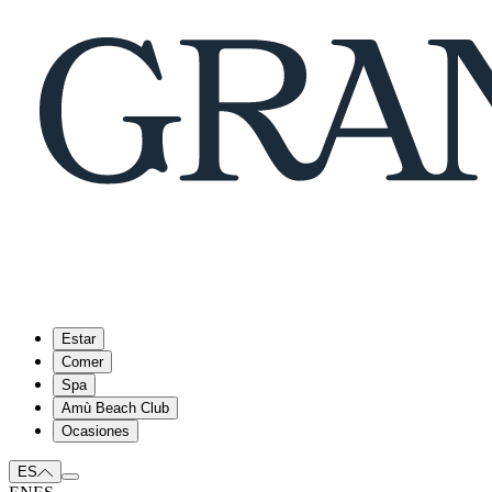
Estar
Comer
Spa
Amù Beach Club
Ocasiones
ES