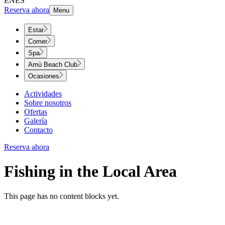
EN
ES
Reserva ahora
Menu
Estar
Comer
Spa
Amù Beach Club
Ocasiones
Actividades
Sobre nosotros
Ofertas
Galería
Contacto
Reserva ahora
Fishing in the Local Area​​​​‌ ‍ ​‍​‍‌‍ ‌ ​‍‌‍‍‌‌‍‌ ‌‍‍‌‌‍ ‍​‍​‍​ ‍‍​‍​‍‌ ​ ‌‍​‌‌‍ ‍‌‍‍‌‌ ‌​‌ ‍‌​‍ ‍‌‍‍‌‌‍ ​‍​‍​‍ ​​‍​‍‌‍‍​‌ ​‍‌‍‌‌‌‍‌‍​‍​‍​ ‍‍​‍​‍‌‍‍​‌ ‌​‌ ‌​‌ ​​‌ ​ ​ ‍‍​‍ ​‍ ‌‍ ​​‍ ‌‌‍​‌‌‍ ‍‌‍‌​​‍ ‌‌ ​‍​‍ ‌‌‍‍​‌‍ ‌ ‌​‌‍‌‌‌‍ ​‌ ​ ​‍ ‌‌ ​ ‌ ‌​‌ ‌‌‌‍‌​‌‍‍‌‌‍ ​‍ ‍‌ ‌‍‌‍‌‌‌ ​‍‌‍​ ‌‍‌‌‌‍ ​​‍ ‍‌‍​‌‌ ​​‌ ​​​‍ ‌‍‍‌‌‍ ‍‌ ‌​‌‍‌‌‌‍ ‍‌ ‌​​‍ ‌‍‌‌‌‍‌​‌‍‍‌‌ ‌​​‍ ‌‍ ‌‌‍ ‌‍‌​‌‍‌‌​ ‌‌ ​​‌ ​‍‌‍‌‌‌ ​ ‌‍‌‌‌‍ ‍‌ ‌​‌‍​‌‌ ‌​‌‍‍‌‌‍ ‌‍ ‍​ ‍ ‌‍‍‌‌‍‌​​ ‌‌‍​ ‌‍​‍‌‍‌​​ ‌​​ ​‌​ ​​​ ‌​​ ‍‌​‍ ‌‌‍‌‌‌‍​ ‌‍​‌‌‍‌​​‍ ‌​ ‌​​ ‌ ​ ‍​​ ‌ ​‍ ‌‌‍​‌​ ​‍​ ​​​ ​ ​‍ ‌‌‍​‍​ ‍​‌‍​ ​ ​ ​ ‌ ​ ‌ ‌‍‌‍‌‍​ ‌‍‌​​ ‌ ‌‍​ ​ ‌‌​ ‍ ‌ ‌​‌ ‍‌‌ ​​‌‍‌‌​ ‌‌‍‍​‌‍ ‌ ‌​‌‍‌‌‌‍ ​‌‌​ ‌‍‍‌‌ ‌​‌‍‌‌‌‌​​‌‍​‌‌‍‌ ‌‍‌‌​ ‍ ‌ ​​‌‍​‌‌ ‌​‌‍‍​​ ‌‌ ‌​‌‍‍‌‌ ‌​‌‍ ​‌‍‌‌​ ‌‍​‍‌‍​‌‌ ​ ‌‍‌‌‌‌‌‌‌ ​‍‌‍ ​​ ‌‌‍‍​‌ ‌​‌ ‌​‌ ​​‌ ​ ​‍‌‌​ ​ ‌​​‌​‍‌‌​ ​‍‌​‌‍​‍‌‌​ ​‍‌​‌‍‌‍ ​​‍ ‌‌‍​‌‌‍ ‍‌‍‌​​‍ ‌‌ ​‍​‍ ‌‌‍‍​‌‍ ‌ ‌​‌‍‌‌‌‍ ​‌ ​ ​‍ ‌‌ ​ ‌ ‌​‌ ‌‌‌‍‌​‌‍‍‌‌‍ ​‍ ‍‌ ‌‍‌‍‌‌‌ ​‍‌‍​ ‌‍‌‌‌‍ ​​‍ ‍‌‍​‌‌ ​​‌ ​​​‍‌‍‌‍‍‌‌‍‌​​ ‌‌‍​ ‌‍​‍‌‍‌​​ ‌​​ ​‌​ ​​​ ‌​​ ‍‌​‍ ‌‌‍‌‌‌‍​ ‌‍​‌‌‍‌​​‍ ‌​ ‌​​ ‌ ​ ‍​​ ‌ ​‍ ‌‌‍​‌​ ​‍​ ​​​ ​ ​‍ ‌‌‍​‍​ ‍​‌‍​ ​ ​ ​ ‌ ​ ‌ ‌‍‌‍‌‍​ ‌‍‌​​ ‌ ‌‍​ ​ ‌‌​‍‌‍‌ ‌​‌ ‍‌‌ ​​‌‍‌‌​ ‌‌‍‍​‌‍ ‌ ‌​‌‍‌‌‌‍ ​‌‌​ ‌‍‍‌‌ ‌​‌‍‌‌‌‌​​‌‍​‌‌‍‌ ‌‍‌‌​‍‌‍‌ ​​‌‍​‌‌ ‌​‌‍‍​​ ‌‌ ‌​‌‍‍‌‌ ‌​‌‍ ​‌‍‌‌​‍‌‍‌ ​​‌‍‌‌‌ ​‍‌ ​ ‌ ​​‌‍‌‌‌‍​ ‌ ‌​‌‍‍‌‌ ‌‍‌‍‌‌​ ‌‌ ​​‌ ‌‌‌‍​‍‌‍ ​‌‍‍‌‌ ​ ‌‍‍​‌‍‌‌‌‍‌​​‍​‍‌ ‌
This page has no content blocks yet.