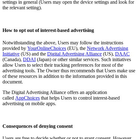
settings in general (Users may open the device settings and look for
the relevant setting).​​​​‌ ‍ ​‍​‍‌‍ ‌ ​‍‌‍‍‌‌‍‌ ‌‍‍‌‌‍ ‍​‍​‍​ ‍‍​‍​‍‌ ​ ‌‍​‌‌‍ ‍‌‍‍‌‌ ‌​‌ ‍‌​‍ ‍‌‍‍‌‌‍ ​‍​‍​‍ ​​‍​‍‌‍‍​‌ ​‍‌‍‌‌‌‍‌‍​‍​‍​ ‍‍​‍​‍‌‍‍​‌ ‌​‌ ‌​‌ ​​‌ ​ ​ ‍‍​‍ ​‍ ‌‍ ​​‍ ‌‌‍​‌‌‍ ‍‌‍‌​​‍ ‌‌ ​‍​‍ ‌‌‍‍​‌‍ ‌ ‌​‌‍‌‌‌‍ ​‌ ​ ​‍ ‌‌ ​ ‌ ‌​‌ ‌‌‌‍‌​‌‍‍‌‌‍ ​‍ ‍‌ ‌‍‌‍‌‌‌ ​‍‌‍​ ‌‍‌‌‌‍ ​​‍ ‍‌‍​‌‌ ​​‌ ​​​‍ ‌‍‍‌‌‍ ‍‌ ‌​‌‍‌‌‌‍ ‍‌ ‌​​‍ ‌‍‌‌‌‍‌​‌‍‍‌‌ ‌​​‍ ‌‍ ‌‌‍ ‌‍‌​‌‍‌‌​ ‌‌ ​​‌ ​‍‌‍‌‌‌ ​ ‌‍‌‌‌‍ ‍‌ ‌​‌‍​‌‌ ‌​‌‍‍‌‌‍ ‌‍ ‍​ ‍ ‌‍‍‌‌‍‌​​ ‌​ ​ ‌‍‌‌‌‍​‍​ ‌‌​ ​‌‌‍‌​‌‍​‍​ ​‌​‍ ‌‌‍‌‍​ ‌ ‌‍​‌​ ‌‌​‍ ‌​ ‌​‌‍‌‌​ ‌ ​ ​​​‍ ‌​ ‍‌​ ‌‌​ ​ ​ ‌‌​‍ ‌​ ​​‌‍‌​​ ​​​ ​ ​ ‌‍​ ‌‌​ ‌​​ ​​‌‍‌‌​ ‌‍​ ‌‌​ ​ ​ ‍ ‌ ‌​‌ ‍‌‌ ​​‌‍‌‌​ ‌‌‍‍​‌‍ ‌ ‌​‌‍‌‌‌‍ ​‌‌​ ‌‍‍‌‌ ‌​‌‍‌‌‌‌​​‌‍​‌‌‍‌ ‌‍‌‌​ ‍ ‌ ​​‌‍​‌‌ ‌​‌‍‍​​ ‌‌ ​​‌‍​‌‌‍‌ ‌‍‌‌‌​​‍‌ ‌‌‌‍‍‌‌‍ ​‌‍‌​‌‍‌‌‌ ​‍​‍‌‌​ ‌‌‌​​‍‌‌ ‌‍‍ ‌‍‌‌‌ ‍‌​‍‌‌​ ​ ‌​‌​​‍‌‌​ ​ ‌​‌​​‍‌‌​ ​‍​ ​‍‌‍‌‌​ ‌‍‌‍​ ‌‍‌‌‌‍​‌​ ​‍​ ​‌‌‍​‍​ ​‍‌‍​‍​ ‌‌‌‍‌‌​‍‌‌​ ​‍​ ​‍​‍‌‌​ ‌‌‌​‌​​‍ ‍‌‍​‍‌‍ ‌‍‌​‌ ‍‌​‍‌‌​ ‌‌‌​​‍‌‌ ‌‍‍ ‌‍‌‌‌ ‍‌​‍‌‌​ ​ ‌​‌​​‍‌‌​ ​ ‌​‌​​‍‌‌​ ​‍​ ​‍​ ​​​ ​‍​ ‌‌​ ‌​‌‍‌​​ ​ ​ ‌‌​ ‌‌‌‍​‌​ ‍​‌‍​‌‌‍‌​​‍‌‌​ ​‍​ ​‍​‍‌‌​ ‌‌‌​‌​​‍ ‍‌‍​ ‌‍‍​‌‍‍‌‌‍ ​‌‍‌​‌ ​‍‌‍‌‌‌‍ ‍​‍‌‌​ ‌‌‌​​‍‌‌ ‌‍‍ ‌‍‌‌‌ ‍‌​‍‌‌​ ​ ‌​‌​​‍‌‌​ ​ ‌​‌​​‍‌‌​ ​‍​ ​‍‌‍‌‍​ ‌‌​ ‌‌​ ‍​​ ​​‌‍​‌​ ​​​ ​​​ ​‍​ ​‍‌‍​‌​ ‌‌​‍‌‌​ ​‍​ ​‍​‍‌‌​ ‌‌‌​‌​​‍ ‍‌ ‌​‌‍‌‌‌ ‍​‌ ‌​​ ‌‍​‍‌‍​‌‌ ​ ‌‍‌‌‌‌‌‌‌ ​‍‌‍ ​​ ‌‌‍‍​‌ ‌​‌ ‌​‌ ​​‌ ​ ​‍‌‌​ ​ ‌​​‌​‍‌‌​ ​‍‌​‌‍​‍‌‌​ ​‍‌​‌‍‌‍ ​​‍ ‌‌‍​‌‌‍ ‍‌‍‌​​‍ ‌‌ ​‍​‍ ‌‌‍‍​‌‍ ‌ ‌​‌‍‌‌‌‍ ​‌ ​ ​‍ ‌‌ ​ ‌ ‌​‌ ‌‌‌‍‌​‌‍‍‌‌‍ ​‍ ‍‌ ‌‍‌‍‌‌‌ ​‍‌‍​ ‌‍‌‌‌‍ ​​‍ ‍‌‍​‌‌ ​​‌ ​​​‍‌‍‌‍‍‌‌‍‌​​ ‌​ ​ ‌‍‌‌‌‍​‍​ ‌‌​ ​‌‌‍‌​‌‍​‍​ ​‌​‍ ‌‌‍‌‍​ ‌ ‌‍​‌​ ‌‌​‍ ‌​ ‌​‌‍‌‌​ ‌ ​ ​​​‍ ‌​ ‍‌​ ‌‌​ ​ ​ ‌‌​‍ ‌​ ​​‌‍‌​​ ​​​ ​ ​ ‌‍​ ‌‌​ ‌​​ ​​‌‍‌‌​ ‌‍​ ‌‌​ ​ ​‍‌‍‌ ‌​‌ ‍‌‌ ​​‌‍‌‌​ ‌‌‍‍​‌‍ ‌ ‌​‌‍‌‌‌‍ ​‌‌​ ‌‍‍‌‌ ‌​‌‍‌‌‌‌​​‌‍​‌‌‍‌ ‌‍‌‌​‍‌‍‌ ​​‌‍​‌‌ ‌​‌‍‍​​ ‌‌ ​​‌‍​‌‌‍‌ ‌‍‌‌‌​​‍‌ ‌‌‌‍‍‌‌‍ ​‌‍‌​‌‍‌‌‌ ​‍​‍‌‌​ ‌‌‌​​‍‌‌ ‌‍‍ ‌‍‌‌‌ ‍‌​‍‌‌​ ​ ‌​‌​​‍‌‌​ ​ ‌​‌​​‍‌‌​ ​‍​ ​‍‌‍‌‌​ ‌‍‌‍​ ‌‍‌‌‌‍​‌​ ​‍​ ​‌‌‍​‍​ ​‍‌‍​‍​ ‌‌‌‍‌‌​‍‌‌​ ​‍​ ​‍​‍‌‌​ ‌‌‌​‌​​‍ ‍‌‍​‍‌‍ ‌‍‌​‌ ‍‌​‍‌‌​ ‌‌‌​​‍‌‌ ‌‍‍ ‌‍‌‌‌ ‍‌​‍‌‌​ ​ ‌​‌​​‍‌‌​ ​ ‌​‌​​‍‌‌​ ​‍​ ​‍​ ​​​ ​‍​ ‌‌​ ‌​‌‍‌​​ ​ ​ ‌‌​ ‌‌‌‍​‌​ ‍​‌‍​‌‌‍‌​​‍‌‌​ ​‍​ ​‍​‍‌‌​ ‌‌‌​‌​​‍ ‍‌‍​ ‌‍‍​‌‍‍‌‌‍ ​‌‍‌​‌ ​‍‌‍‌‌‌‍ ‍​‍‌‌​ ‌‌‌​​‍‌‌ ‌‍‍ ‌‍‌‌‌ ‍‌​‍‌‌​ ​ ‌​‌​​‍‌‌​ ​ ‌​‌​​‍‌‌​ ​‍​ ​‍‌‍‌‍​ ‌‌​ ‌‌​ ‍​​ ​​‌‍​‌​ ​​​ ​​​ ​‍​ ​‍‌‍​‌​ ‌‌​‍‌‌​ ​‍​ ​‍​‍‌‌​ ‌‌‌​‌​​‍ ‍‌ ‌​‌‍‌‌‌ ‍​‌ ‌​​‍‌‍‌ ​​‌‍‌‌‌ ​‍‌ ​ ‌ ​​‌‍‌‌‌‍​ ‌ ‌​‌‍‍‌‌ ‌‍‌‍‌‌​ ‌‌ ​​‌ ‌‌‌‍​‍‌‍ ​‌‍‍‌‌ ​ ‌‍‍​‌‍‌‌‌‍‌​​‍​‍‌ ‌
How to opt out of interest-based advertising​​​​‌ ‍ ​‍​‍‌‍ ‌ ​‍‌‍‍‌‌‍‌ ‌‍‍‌‌‍ ‍​‍​‍​ ‍‍​‍​‍‌ ​ ‌‍​‌‌‍ ‍‌‍‍‌‌ ‌​‌ ‍‌​‍ ‍‌‍‍‌‌‍ ​‍​‍​‍ ​​‍​‍‌‍‍​‌ ​‍‌‍‌‌‌‍‌‍​‍​‍​ ‍‍​‍​‍‌‍‍​‌ ‌​‌ ‌​‌ ​​‌ ​ ​ ‍‍​‍ ​‍ ‌‍ ​​‍ ‌‌‍​‌‌‍ ‍‌‍‌​​‍ ‌‌ ​‍​‍ ‌‌‍‍​‌‍ ‌ ‌​‌‍‌‌‌‍ ​‌ ​ ​‍ ‌‌ ​ ‌ ‌​‌ ‌‌‌‍‌​‌‍‍‌‌‍ ​‍ ‍‌ ‌‍‌‍‌‌‌ ​‍‌‍​ ‌‍‌‌‌‍ ​​‍ ‍‌‍​‌‌ ​​‌ ​​​‍ ‌‍‍‌‌‍ ‍‌ ‌​‌‍‌‌‌‍ ‍‌ ‌​​‍ ‌‍‌‌‌‍‌​‌‍‍‌‌ ‌​​‍ ‌‍ ‌‌‍ ‌‍‌​‌‍‌‌​ ‌‌ ​​‌ ​‍‌‍‌‌‌ ​ ‌‍‌‌‌‍ ‍‌ ‌​‌‍​‌‌ ‌​‌‍‍‌‌‍ ‌‍ ‍​ ‍ ‌‍‍‌‌‍‌​​ ‌​ ​ ‌‍‌‌‌‍​‍​ ‌‌​ ​‌‌‍‌​‌‍​‍​ ​‌​‍ ‌‌‍‌‍​ ‌ ‌‍​‌​ ‌‌​‍ ‌​ ‌​‌‍‌‌​ ‌ ​ ​​​‍ ‌​ ‍‌​ ‌‌​ ​ ​ ‌‌​‍ ‌​ ​​‌‍‌​​ ​​​ ​ ​ ‌‍​ ‌‌​ ‌​​ ​​‌‍‌‌​ ‌‍​ ‌‌​ ​ ​ ‍ ‌ ‌​‌ ‍‌‌ ​​‌‍‌‌​ ‌‌‍‍​‌‍ ‌ ‌​‌‍‌‌‌‍ ​‌‌​ ‌‍‍‌‌ ‌​‌‍‌‌‌‌​​‌‍​‌‌‍‌ ‌‍‌‌​ ‍ ‌ ​​‌‍​‌‌ ‌​‌‍‍​​ ‌‌ ​​‌‍​‌‌‍‌ ‌‍‌‌‌​​‍‌ ‌‌‌‍‍‌‌‍ ​‌‍‌​‌‍‌‌‌ ​‍​‍‌‌​ ‌‌‌​​‍‌‌ ‌‍‍ ‌‍‌‌‌ ‍‌​‍‌‌​ ​ ‌​‌​​‍‌‌​ ​ ‌​‌​​‍‌‌​ ​‍​ ​‍‌‍‌‌​ ‌‍‌‍​ ‌‍‌‌‌‍​‌​ ​‍​ ​‌‌‍​‍​ ​‍‌‍​‍​ ‌‌‌‍‌‌​‍‌‌​ ​‍​ ​‍​‍‌‌​ ‌‌‌​‌​​‍ ‍‌‍​‍‌‍ ‌‍‌​‌ ‍‌​‍‌‌​ ‌‌‌​​‍‌‌ ‌‍‍ ‌‍‌‌‌ ‍‌​‍‌‌​ ​ ‌​‌​​‍‌‌​ ​ ‌​‌​​‍‌‌​ ​‍​ ​‍​ ​​​ ‌‍​ ​‌​ ‌​​ ​ ‌‍​‌​ ‌​‌‍​ ​ ​‍​ ‌‌​ ‌‍​ ‍​​‍‌‌​ ​‍​ ​‍​‍‌‌​ ‌‌‌​‌​​‍ ‍‌‍​ ‌‍‍​‌‍‍‌‌‍ ​‌‍‌​‌ ​‍‌‍‌‌‌‍ ‍​‍‌‌​ ‌‌‌​​‍‌‌ ‌‍‍ ‌‍‌‌‌ ‍‌​‍‌‌​ ​ ‌​‌​​‍‌‌​ ​ ‌​‌​​‍‌‌​ ​‍​ ​‍‌‍‌‌‌‍‌‍‌‍​‌​ ‌ ‌‍‌‌​ ​ ​ ‍​​ ‍‌​ ‌ ​ ​‍​ ‍‌​ ‍​​‍‌‌​ ​‍​ ​‍​‍‌‌​ ‌‌‌​‌​​‍ ‍‌ ‌​‌‍‌‌‌ ‍​‌ ‌​​ ‌‍​‍‌‍​‌‌ ​ ‌‍‌‌‌‌‌‌‌ ​‍‌‍ ​​ ‌‌‍‍​‌ ‌​‌ ‌​‌ ​​‌ ​ ​‍‌‌​ ​ ‌​​‌​‍‌‌​ ​‍‌​‌‍​‍‌‌​ ​‍‌​‌‍‌‍ ​​‍ ‌‌‍​‌‌‍ ‍‌‍‌​​‍ ‌‌ ​‍​‍ ‌‌‍‍​‌‍ ‌ ‌​‌‍‌‌‌‍ ​‌ ​ ​‍ ‌‌ ​ ‌ ‌​‌ ‌‌‌‍‌​‌‍‍‌‌‍ ​‍ ‍‌ ‌‍‌‍‌‌‌ ​‍‌‍​ ‌‍‌‌‌‍ ​​‍ ‍‌‍​‌‌ ​​‌ ​​​‍‌‍‌‍‍‌‌‍‌​​ ‌​ ​ ‌‍‌‌‌‍​‍​ ‌‌​ ​‌‌‍‌​‌‍​‍​ ​‌​‍ ‌‌‍‌‍​ ‌ ‌‍​‌​ ‌‌​‍ ‌​ ‌​‌‍‌‌​ ‌ ​ ​​​‍ ‌​ ‍‌​ ‌‌​ ​ ​ ‌‌​‍ ‌​ ​​‌‍‌​​ ​​​ ​ ​ ‌‍​ ‌‌​ ‌​​ ​​‌‍‌‌​ ‌‍​ ‌‌​ ​ ​‍‌‍‌ ‌​‌ ‍‌‌ ​​‌‍‌‌​ ‌‌‍‍​‌‍ ‌ ‌​‌‍‌‌‌‍ ​‌‌​ ‌‍‍‌‌ ‌​‌‍‌‌‌‌​​‌‍​‌‌‍‌ ‌‍‌‌​‍‌‍‌ ​​‌‍​‌‌ ‌​‌‍‍​​ ‌‌ ​​‌‍​‌‌‍‌ ‌‍‌‌‌​​‍‌ ‌‌‌‍‍‌‌‍ ​‌‍‌​‌‍‌‌‌ ​‍​‍‌‌​ ‌‌‌​​‍‌‌ ‌‍‍ ‌‍‌‌‌ ‍‌​‍‌‌​ ​ ‌​‌​​‍‌‌​ ​ ‌​‌​​‍‌‌​ ​‍​ ​‍‌‍‌‌​ ‌‍‌‍​ ‌‍‌‌‌‍​‌​ ​‍​ ​‌‌‍​‍​ ​‍‌‍​‍​ ‌‌‌‍‌‌​‍‌‌​ ​‍​ ​‍​‍‌‌​ ‌‌‌​‌​​‍ ‍‌‍​‍‌‍ ‌‍‌​‌ ‍‌​‍‌‌​ ‌‌‌​​‍‌‌ ‌‍‍ ‌‍‌‌‌ ‍‌​‍‌‌​ ​ ‌​‌​​‍‌‌​ ​ ‌​‌​​‍‌‌​ ​‍​ ​‍​ ​​​ ‌‍​ ​‌​ ‌​​ ​ ‌‍​‌​ ‌​‌‍​ ​ ​‍​ ‌‌​ ‌‍​ ‍​​‍‌‌​ ​‍​ ​‍​‍‌‌​ ‌‌‌​‌​​‍ ‍‌‍​ ‌‍‍​‌‍‍‌‌‍ ​‌‍‌​‌ ​‍‌‍‌‌‌‍ ‍​‍‌‌​ ‌‌‌​​‍‌‌ ‌‍‍ ‌‍‌‌‌ ‍‌​‍‌‌​ ​ ‌​‌​​‍‌‌​ ​ ‌​‌​​‍‌‌​ ​‍​ ​‍‌‍‌‌‌‍‌‍‌‍​‌​ ‌ ‌‍‌‌​ ​ ​ ‍​​ ‍‌​ ‌ ​ ​‍​ ‍‌​ ‍​​‍‌‌​ ​‍​ ​‍​‍‌‌​ ‌‌‌​‌​​‍ ‍‌ ‌​‌‍‌‌‌ ‍​‌ ‌​​‍‌‍‌ ​​‌‍‌‌‌ ​‍‌ ​ ‌ ​​‌‍‌‌‌‍​ ‌ ‌​‌‍‍‌‌ ‌‍‌‍‌‌​ ‌‌ ​​‌ ‌‌‌‍​‍‌‍ ​‌‍‍‌‌ ​ ‌‍‍​‌‍‌‌‌‍‌​​‍​‍‌ ‌
Notwithstanding the above, Users may follow the instructions
provided by ​​​​‌ ‍ ​‍​‍‌‍ ‌ ​‍‌‍‍‌‌‍‌ ‌‍‍‌‌‍ ‍​‍​‍​ ‍‍​‍​‍‌ ​ ‌‍​‌‌‍ ‍‌‍‍‌‌ ‌​‌ ‍‌​‍ ‍‌‍‍‌‌‍ ​‍​‍​‍ ​​‍​‍‌‍‍​‌ ​‍‌‍‌‌‌‍‌‍​‍​‍​ ‍‍​‍​‍‌‍‍​‌ ‌​‌ ‌​‌ ​​‌ ​ ​ ‍‍​‍ ​‍ ‌‍ ​​‍ ‌‌‍​‌‌‍ ‍‌‍‌​​‍ ‌‌ ​‍​‍ ‌‌‍‍​‌‍ ‌ ‌​‌‍‌‌‌‍ ​‌ ​ ​‍ ‌‌ ​ ‌ ‌​‌ ‌‌‌‍‌​‌‍‍‌‌‍ ​‍ ‍‌ ‌‍‌‍‌‌‌ ​‍‌‍​ ‌‍‌‌‌‍ ​​‍ ‍‌‍​‌‌ ​​‌ ​​​‍ ‌‍‍‌‌‍ ‍‌ ‌​‌‍‌‌‌‍ ‍‌ ‌​​‍ ‌‍‌‌‌‍‌​‌‍‍‌‌ ‌​​‍ ‌‍ ‌‌‍ ‌‍‌​‌‍‌‌​ ‌‌ ​​‌ ​‍‌‍‌‌‌ ​ ‌‍‌‌‌‍ ‍‌ ‌​‌‍​‌‌ ‌​‌‍‍‌‌‍ ‌‍ ‍​ ‍ ‌‍‍‌‌‍‌​​ ‌​ ​ ‌‍‌‌‌‍​‍​ ‌‌​ ​‌‌‍‌​‌‍​‍​ ​‌​‍ ‌‌‍‌‍​ ‌ ‌‍​‌​ ‌‌​‍ ‌​ ‌​‌‍‌‌​ ‌ ​ ​​​‍ ‌​ ‍‌​ ‌‌​ ​ ​ ‌‌​‍ ‌​ ​​‌‍‌​​ ​​​ ​ ​ ‌‍​ ‌‌​ ‌​​ ​​‌‍‌‌​ ‌‍​ ‌‌​ ​ ​ ‍ ‌ ‌​‌ ‍‌‌ ​​‌‍‌‌​ ‌‌‍‍​‌‍ ‌ ‌​‌‍‌‌‌‍ ​‌‌​ ‌‍‍‌‌ ‌​‌‍‌‌‌‌​​‌‍​‌‌‍‌ ‌‍‌‌​ ‍ ‌ ​​‌‍​‌‌ ‌​‌‍‍​​ ‌‌ ​​‌‍​‌‌‍‌ ‌‍‌‌‌​​‍‌ ‌‌‌‍‍‌‌‍ ​‌‍‌​‌‍‌‌‌ ​‍​‍‌‌​ ‌‌‌​​‍‌‌ ‌‍‍ ‌‍‌‌‌ ‍‌​‍‌‌​ ​ ‌​‌​​‍‌‌​ ​ ‌​‌​​‍‌‌​ ​‍​ ​‍‌‍‌‌​ ‌‍‌‍​ ‌‍‌‌‌‍​‌​ ​‍​ ​‌‌‍​‍​ ​‍‌‍​‍​ ‌‌‌‍‌‌​‍‌‌​ ​‍​ ​‍​‍‌‌​ ‌‌‌​‌​​‍ ‍‌‍​‍‌‍ ‌‍‌​‌ ‍‌​‍‌‌​ ‌‌‌​​‍‌‌ ‌‍‍ ‌‍‌‌‌ ‍‌​‍‌‌​ ​ ‌​‌​​‍‌‌​ ​ ‌​‌​​‍‌‌​ ​‍​ ​‍‌‍‌‍‌‍​ ​ ​ ​ ‌‌‌‍‌‌‌‍‌​‌‍​ ‌‍‌‌​ ‌​​ ​‌​ ‍​​ ‌‌​‍‌‌​ ​‍​ ​‍​‍‌‌​ ‌‌‌​‌​​‍ ‍‌‍​ ‌‍‍​‌‍‍‌‌‍ ​‌‍‌​‌ ​‍‌‍‌‌‌‍ ‍​‍‌‌​ ‌‌‌​​‍‌‌ ‌‍‍ ‌‍‌‌‌ ‍‌​‍‌‌​ ​ ‌​‌​​‍‌‌​ ​ ‌​‌​​‍‌‌​ ​‍​ ​‍​ ‍‌‌‍‌​‌‍​‍​ ​ ​ ‍​​ ​​​ ‌‌‌‍‌​‌‍‌‌​ ‍​‌‍‌‍‌‍‌‍​‍‌‌​ ​‍​ ​‍​‍‌‌​ ‌‌‌​‌​​‍ ‍‌ ‌​‌‍‌‌‌ ‍​‌ ‌​​ ‌‍​‍‌‍​‌‌ ​ ‌‍‌‌‌‌‌‌‌ ​‍‌‍ ​​ ‌‌‍‍​‌ ‌​‌ ‌​‌ ​​‌ ​ ​‍‌‌​ ​ ‌​​‌​‍‌‌​ ​‍‌​‌‍​‍‌‌​ ​‍‌​‌‍‌‍ ​​‍ ‌‌‍​‌‌‍ ‍‌‍‌​​‍ ‌‌ ​‍​‍ ‌‌‍‍​‌‍ ‌ ‌​‌‍‌‌‌‍ ​‌ ​ ​‍ ‌‌ ​ ‌ ‌​‌ ‌‌‌‍‌​‌‍‍‌‌‍ ​‍ ‍‌ ‌‍‌‍‌‌‌ ​‍‌‍​ ‌‍‌‌‌‍ ​​‍ ‍‌‍​‌‌ ​​‌ ​​​‍‌‍‌‍‍‌‌‍‌​​ ‌​ ​ ‌‍‌‌‌‍​‍​ ‌‌​ ​‌‌‍‌​‌‍​‍​ ​‌​‍ ‌‌‍‌‍​ ‌ ‌‍​‌​ ‌‌​‍ ‌​ ‌​‌‍‌‌​ ‌ ​ ​​​‍ ‌​ ‍‌​ ‌‌​ ​ ​ ‌‌​‍ ‌​ ​​‌‍‌​​ ​​​ ​ ​ ‌‍​ ‌‌​ ‌​​ ​​‌‍‌‌​ ‌‍​ ‌‌​ ​ ​‍‌‍‌ ‌​‌ ‍‌‌ ​​‌‍‌‌​ ‌‌‍‍​‌‍ ‌ ‌​‌‍‌‌‌‍ ​‌‌​ ‌‍‍‌‌ ‌​‌‍‌‌‌‌​​‌‍​‌‌‍‌ ‌‍‌‌​‍‌‍‌ ​​‌‍​‌‌ ‌​‌‍‍​​ ‌‌ ​​‌‍​‌‌‍‌ ‌‍‌‌‌​​‍‌ ‌‌‌‍‍‌‌‍ ​‌‍‌​‌‍‌‌‌ ​‍​‍‌‌​ ‌‌‌​​‍‌‌ ‌‍‍ ‌‍‌‌‌ ‍‌​‍‌‌​ ​ ‌​‌​​‍‌‌​ ​ ‌​‌​​‍‌‌​ ​‍​ ​‍‌‍‌‌​ ‌‍‌‍​ ‌‍‌‌‌‍​‌​ ​‍​ ​‌‌‍​‍​ ​‍‌‍​‍​ ‌‌‌‍‌‌​‍‌‌​ ​‍​ ​‍​‍‌‌​ ‌‌‌​‌​​‍ ‍‌‍​‍‌‍ ‌‍‌​‌ ‍‌​‍‌‌​ ‌‌‌​​‍‌‌ ‌‍‍ ‌‍‌‌‌ ‍‌​‍‌‌​ ​ ‌​‌​​‍‌‌​ ​ ‌​‌​​‍‌‌​ ​‍​ ​‍‌‍‌‍‌‍​ ​ ​ ​ ‌‌‌‍‌‌‌‍‌​‌‍​ ‌‍‌‌​ ‌​​ ​‌​ ‍​​ ‌‌​‍‌‌​ ​‍​ ​‍​‍‌‌​ ‌‌‌​‌​​‍ ‍‌‍​ ‌‍‍​‌‍‍‌‌‍ ​‌‍‌​‌ ​‍‌‍‌‌‌‍ ‍​‍‌‌​ ‌‌‌​​‍‌‌ ‌‍‍ ‌‍‌‌‌ ‍‌​‍‌‌​ ​ ‌​‌​​‍‌‌​ ​ ‌​‌​​‍‌‌​ ​‍​ ​‍​ ‍‌‌‍‌​‌‍​‍​ ​ ​ ‍​​ ​​​ ‌‌‌‍‌​‌‍‌‌​ ‍​‌‍‌‍‌‍‌‍​‍‌‌​ ​‍​ ​‍​‍‌‌​ ‌‌‌​‌​​‍ ‍‌ ‌​‌‍‌‌‌ ‍​‌ ‌​​‍‌‍‌ ​​‌‍‌‌‌ ​‍‌ ​ ‌ ​​‌‍‌‌‌‍​ ‌ ‌​‌‍‍‌‌ ‌‍‌‍‌‌​ ‌‌ ​​‌ ‌‌‌‍​‍‌‍ ​‌‍‍‌‌ ​ ‌‍‍​‌‍‌‌‌‍‌​​‍​‍‌ ‌
YourOnlineChoices​​​​‌ ‍ ​‍​‍‌‍ ‌ ​‍‌‍‍‌‌‍‌ ‌‍‍‌‌‍ ‍​‍​‍​ ‍‍​‍​‍‌ ​ ‌‍​‌‌‍ ‍‌‍‍‌‌ ‌​‌ ‍‌​‍ ‍‌‍‍‌‌‍ ​‍​‍​‍ ​​‍​‍‌‍‍​‌ ​‍‌‍‌‌‌‍‌‍​‍​‍​ ‍‍​‍​‍‌‍‍​‌ ‌​‌ ‌​‌ ​​‌ ​ ​ ‍‍​‍ ​‍ ‌‍ ​​‍ ‌‌‍​‌‌‍ ‍‌‍‌​​‍ ‌‌ ​‍​‍ ‌‌‍‍​‌‍ ‌ ‌​‌‍‌‌‌‍ ​‌ ​ ​‍ ‌‌ ​ ‌ ‌​‌ ‌‌‌‍‌​‌‍‍‌‌‍ ​‍ ‍‌ ‌‍‌‍‌‌‌ ​‍‌‍​ ‌‍‌‌‌‍ ​​‍ ‍‌‍​‌‌ ​​‌ ​​​‍ ‌‍‍‌‌‍ ‍‌ ‌​‌‍‌‌‌‍ ‍‌ ‌​​‍ ‌‍‌‌‌‍‌​‌‍‍‌‌ ‌​​‍ ‌‍ ‌‌‍ ‌‍‌​‌‍‌‌​ ‌‌ ​​‌ ​‍‌‍‌‌‌ ​ ‌‍‌‌‌‍ ‍‌ ‌​‌‍​‌‌ ‌​‌‍‍‌‌‍ ‌‍ ‍​ ‍ ‌‍‍‌‌‍‌​​ ‌​ ​ ‌‍‌‌‌‍​‍​ ‌‌​ ​‌‌‍‌​‌‍​‍​ ​‌​‍ ‌‌‍‌‍​ ‌ ‌‍​‌​ ‌‌​‍ ‌​ ‌​‌‍‌‌​ ‌ ​ ​​​‍ ‌​ ‍‌​ ‌‌​ ​ ​ ‌‌​‍ ‌​ ​​‌‍‌​​ ​​​ ​ ​ ‌‍​ ‌‌​ ‌​​ ​​‌‍‌‌​ ‌‍​ ‌‌​ ​ ​ ‍ ‌ ‌​‌ ‍‌‌ ​​‌‍‌‌​ ‌‌‍‍​‌‍ ‌ ‌​‌‍‌‌‌‍ ​‌‌​ ‌‍‍‌‌ ‌​‌‍‌‌‌‌​​‌‍​‌‌‍‌ ‌‍‌‌​ ‍ ‌ ​​‌‍​‌‌ ‌​‌‍‍​​ ‌‌ ​​‌‍​‌‌‍‌ ‌‍‌‌‌​​‍‌ ‌‌‌‍‍‌‌‍ ​‌‍‌​‌‍‌‌‌ ​‍​‍‌‌​ ‌‌‌​​‍‌‌ ‌‍‍ ‌‍‌‌‌ ‍‌​‍‌‌​ ​ ‌​‌​​‍‌‌​ ​ ‌​‌​​‍‌‌​ ​‍​ ​‍‌‍‌‌​ ‌‍‌‍​ ‌‍‌‌‌‍​‌​ ​‍​ ​‌‌‍​‍​ ​‍‌‍​‍​ ‌‌‌‍‌‌​‍‌‌​ ​‍​ ​‍​‍‌‌​ ‌‌‌​‌​​‍ ‍‌‍​‍‌‍ ‌‍‌​‌ ‍‌​‍‌‌​ ‌‌‌​​‍‌‌ ‌‍‍ ‌‍‌‌‌ ‍‌​‍‌‌​ ​ ‌​‌​​‍‌‌​ ​ ‌​‌​​‍‌‌​ ​‍​ ​‍‌‍‌‍‌‍​ ​ ​ ​ ‌‌‌‍‌‌‌‍‌​‌‍​ ‌‍‌‌​ ‌​​ ​‌​ ‍​​ ‌‌​‍‌‌​ ​‍​ ​‍​‍‌‌​ ‌‌‌​‌​​‍ ‍‌‍​ ‌‍‍​‌‍‍‌‌‍ ​‌‍‌​‌ ​‍‌‍‌‌‌‍ ‍​‍‌‌​ ‌‌‌​​‍‌‌ ‌‍‍ ‌‍‌‌‌ ‍‌​‍‌‌​ ​ ‌​‌​​‍‌‌​ ​ ‌​‌​​‍‌‌​ ​‍​ ​‍‌‍​‌‌‍‌‌‌‍​‌​ ‌ ​ ‍​​ ​ ​ ‍‌​ ‌ ​ ‌‌​ ‌‍‌‍‌​‌‍​‍​‍‌‌​ ​‍​ ​‍​‍‌‌​ ‌‌‌​‌​​‍ ‍‌ ‌​‌‍‌‌‌ ‍​‌ ‌​​ ‌‍​‍‌‍​‌‌ ​ ‌‍‌‌‌‌‌‌‌ ​‍‌‍ ​​ ‌‌‍‍​‌ ‌​‌ ‌​‌ ​​‌ ​ ​‍‌‌​ ​ ‌​​‌​‍‌‌​ ​‍‌​‌‍​‍‌‌​ ​‍‌​‌‍‌‍ ​​‍ ‌‌‍​‌‌‍ ‍‌‍‌​​‍ ‌‌ ​‍​‍ ‌‌‍‍​‌‍ ‌ ‌​‌‍‌‌‌‍ ​‌ ​ ​‍ ‌‌ ​ ‌ ‌​‌ ‌‌‌‍‌​‌‍‍‌‌‍ ​‍ ‍‌ ‌‍‌‍‌‌‌ ​‍‌‍​ ‌‍‌‌‌‍ ​​‍ ‍‌‍​‌‌ ​​‌ ​​​‍‌‍‌‍‍‌‌‍‌​​ ‌​ ​ ‌‍‌‌‌‍​‍​ ‌‌​ ​‌‌‍‌​‌‍​‍​ ​‌​‍ ‌‌‍‌‍​ ‌ ‌‍​‌​ ‌‌​‍ ‌​ ‌​‌‍‌‌​ ‌ ​ ​​​‍ ‌​ ‍‌​ ‌‌​ ​ ​ ‌‌​‍ ‌​ ​​‌‍‌​​ ​​​ ​ ​ ‌‍​ ‌‌​ ‌​​ ​​‌‍‌‌​ ‌‍​ ‌‌​ ​ ​‍‌‍‌ ‌​‌ ‍‌‌ ​​‌‍‌‌​ ‌‌‍‍​‌‍ ‌ ‌​‌‍‌‌‌‍ ​‌‌​ ‌‍‍‌‌ ‌​‌‍‌‌‌‌​​‌‍​‌‌‍‌ ‌‍‌‌​‍‌‍‌ ​​‌‍​‌‌ ‌​‌‍‍​​ ‌‌ ​​‌‍​‌‌‍‌ ‌‍‌‌‌​​‍‌ ‌‌‌‍‍‌‌‍ ​‌‍‌​‌‍‌‌‌ ​‍​‍‌‌​ ‌‌‌​​‍‌‌ ‌‍‍ ‌‍‌‌‌ ‍‌​‍‌‌​ ​ ‌​‌​​‍‌‌​ ​ ‌​‌​​‍‌‌​ ​‍​ ​‍‌‍‌‌​ ‌‍‌‍​ ‌‍‌‌‌‍​‌​ ​‍​ ​‌‌‍​‍​ ​‍‌‍​‍​ ‌‌‌‍‌‌​‍‌‌​ ​‍​ ​‍​‍‌‌​ ‌‌‌​‌​​‍ ‍‌‍​‍‌‍ ‌‍‌​‌ ‍‌​‍‌‌​ ‌‌‌​​‍‌‌ ‌‍‍ ‌‍‌‌‌ ‍‌​‍‌‌​ ​ ‌​‌​​‍‌‌​ ​ ‌​‌​​‍‌‌​ ​‍​ ​‍‌‍‌‍‌‍​ ​ ​ ​ ‌‌‌‍‌‌‌‍‌​‌‍​ ‌‍‌‌​ ‌​​ ​‌​ ‍​​ ‌‌​‍‌‌​ ​‍​ ​‍​‍‌‌​ ‌‌‌​‌​​‍ ‍‌‍​ ‌‍‍​‌‍‍‌‌‍ ​‌‍‌​‌ ​‍‌‍‌‌‌‍ ‍​‍‌‌​ ‌‌‌​​‍‌‌ ‌‍‍ ‌‍‌‌‌ ‍‌​‍‌‌​ ​ ‌​‌​​‍‌‌​ ​ ‌​‌​​‍‌‌​ ​‍​ ​‍‌‍​‌‌‍‌‌‌‍​‌​ ‌ ​ ‍​​ ​ ​ ‍‌​ ‌ ​ ‌‌​ ‌‍‌‍‌​‌‍​‍​‍‌‌​ ​‍​ ​‍​‍‌‌​ ‌‌‌​‌​​‍ ‍‌ ‌​‌‍‌‌‌ ‍​‌ ‌​​‍‌‍‌ ​​‌‍‌‌‌ ​‍‌ ​ ‌ ​​‌‍‌‌‌‍​ ‌ ‌​‌‍‍‌‌ ‌‍‌‍‌‌​ ‌‌ ​​‌ ‌‌‌‍​‍‌‍ ​‌‍‍‌‌ ​ ‌‍‍​‌‍‌‌‌‍‌​​‍​‍‌ ‌
(EU), the ​​​​‌ ‍ ​‍​‍‌‍ ‌ ​‍‌‍‍‌‌‍‌ ‌‍‍‌‌‍ ‍​‍​‍​ ‍‍​‍​‍‌ ​ ‌‍​‌‌‍ ‍‌‍‍‌‌ ‌​‌ ‍‌​‍ ‍‌‍‍‌‌‍ ​‍​‍​‍ ​​‍​‍‌‍‍​‌ ​‍‌‍‌‌‌‍‌‍​‍​‍​ ‍‍​‍​‍‌‍‍​‌ ‌​‌ ‌​‌ ​​‌ ​ ​ ‍‍​‍ ​‍ ‌‍ ​​‍ ‌‌‍​‌‌‍ ‍‌‍‌​​‍ ‌‌ ​‍​‍ ‌‌‍‍​‌‍ ‌ ‌​‌‍‌‌‌‍ ​‌ ​ ​‍ ‌‌ ​ ‌ ‌​‌ ‌‌‌‍‌​‌‍‍‌‌‍ ​‍ ‍‌ ‌‍‌‍‌‌‌ ​‍‌‍​ ‌‍‌‌‌‍ ​​‍ ‍‌‍​‌‌ ​​‌ ​​​‍ ‌‍‍‌‌‍ ‍‌ ‌​‌‍‌‌‌‍ ‍‌ ‌​​‍ ‌‍‌‌‌‍‌​‌‍‍‌‌ ‌​​‍ ‌‍ ‌‌‍ ‌‍‌​‌‍‌‌​ ‌‌ ​​‌ ​‍‌‍‌‌‌ ​ ‌‍‌‌‌‍ ‍‌ ‌​‌‍​‌‌ ‌​‌‍‍‌‌‍ ‌‍ ‍​ ‍ ‌‍‍‌‌‍‌​​ ‌​ ​ ‌‍‌‌‌‍​‍​ ‌‌​ ​‌‌‍‌​‌‍​‍​ ​‌​‍ ‌‌‍‌‍​ ‌ ‌‍​‌​ ‌‌​‍ ‌​ ‌​‌‍‌‌​ ‌ ​ ​​​‍ ‌​ ‍‌​ ‌‌​ ​ ​ ‌‌​‍ ‌​ ​​‌‍‌​​ ​​​ ​ ​ ‌‍​ ‌‌​ ‌​​ ​​‌‍‌‌​ ‌‍​ ‌‌​ ​ ​ ‍ ‌ ‌​‌ ‍‌‌ ​​‌‍‌‌​ ‌‌‍‍​‌‍ ‌ ‌​‌‍‌‌‌‍ ​‌‌​ ‌‍‍‌‌ ‌​‌‍‌‌‌‌​​‌‍​‌‌‍‌ ‌‍‌‌​ ‍ ‌ ​​‌‍​‌‌ ‌​‌‍‍​​ ‌‌ ​​‌‍​‌‌‍‌ ‌‍‌‌‌​​‍‌ ‌‌‌‍‍‌‌‍ ​‌‍‌​‌‍‌‌‌ ​‍​‍‌‌​ ‌‌‌​​‍‌‌ ‌‍‍ ‌‍‌‌‌ ‍‌​‍‌‌​ ​ ‌​‌​​‍‌‌​ ​ ‌​‌​​‍‌‌​ ​‍​ ​‍‌‍‌‌​ ‌‍‌‍​ ‌‍‌‌‌‍​‌​ ​‍​ ​‌‌‍​‍​ ​‍‌‍​‍​ ‌‌‌‍‌‌​‍‌‌​ ​‍​ ​‍​‍‌‌​ ‌‌‌​‌​​‍ ‍‌‍​‍‌‍ ‌‍‌​‌ ‍‌​‍‌‌​ ‌‌‌​​‍‌‌ ‌‍‍ ‌‍‌‌‌ ‍‌​‍‌‌​ ​ ‌​‌​​‍‌‌​ ​ ‌​‌​​‍‌‌​ ​‍​ ​‍‌‍‌‍‌‍​ ​ ​ ​ ‌‌‌‍‌‌‌‍‌​‌‍​ ‌‍‌‌​ ‌​​ ​‌​ ‍​​ ‌‌​‍‌‌​ ​‍​ ​‍​‍‌‌​ ‌‌‌​‌​​‍ ‍‌‍​ ‌‍‍​‌‍‍‌‌‍ ​‌‍‌​‌ ​‍‌‍‌‌‌‍ ‍​‍‌‌​ ‌‌‌​​‍‌‌ ‌‍‍ ‌‍‌‌‌ ‍‌​‍‌‌​ ​ ‌​‌​​‍‌‌​ ​ ‌​‌​​‍‌‌​ ​‍​ ​‍​ ‌ ‌‍​‍‌‍‌​​ ​‌​ ​ ​ ‍​‌‍​ ‌‍​‍​ ‌‍‌‍‌‍‌‍‌‌​ ‌‌​‍‌‌​ ​‍​ ​‍​‍‌‌​ ‌‌‌​‌​​‍ ‍‌ ‌​‌‍‌‌‌ ‍​‌ ‌​​ ‌‍​‍‌‍​‌‌ ​ ‌‍‌‌‌‌‌‌‌ ​‍‌‍ ​​ ‌‌‍‍​‌ ‌​‌ ‌​‌ ​​‌ ​ ​‍‌‌​ ​ ‌​​‌​‍‌‌​ ​‍‌​‌‍​‍‌‌​ ​‍‌​‌‍‌‍ ​​‍ ‌‌‍​‌‌‍ ‍‌‍‌​​‍ ‌‌ ​‍​‍ ‌‌‍‍​‌‍ ‌ ‌​‌‍‌‌‌‍ ​‌ ​ ​‍ ‌‌ ​ ‌ ‌​‌ ‌‌‌‍‌​‌‍‍‌‌‍ ​‍ ‍‌ ‌‍‌‍‌‌‌ ​‍‌‍​ ‌‍‌‌‌‍ ​​‍ ‍‌‍​‌‌ ​​‌ ​​​‍‌‍‌‍‍‌‌‍‌​​ ‌​ ​ ‌‍‌‌‌‍​‍​ ‌‌​ ​‌‌‍‌​‌‍​‍​ ​‌​‍ ‌‌‍‌‍​ ‌ ‌‍​‌​ ‌‌​‍ ‌​ ‌​‌‍‌‌​ ‌ ​ ​​​‍ ‌​ ‍‌​ ‌‌​ ​ ​ ‌‌​‍ ‌​ ​​‌‍‌​​ ​​​ ​ ​ ‌‍​ ‌‌​ ‌​​ ​​‌‍‌‌​ ‌‍​ ‌‌​ ​ ​‍‌‍‌ ‌​‌ ‍‌‌ ​​‌‍‌‌​ ‌‌‍‍​‌‍ ‌ ‌​‌‍‌‌‌‍ ​‌‌​ ‌‍‍‌‌ ‌​‌‍‌‌‌‌​​‌‍​‌‌‍‌ ‌‍‌‌​‍‌‍‌ ​​‌‍​‌‌ ‌​‌‍‍​​ ‌‌ ​​‌‍​‌‌‍‌ ‌‍‌‌‌​​‍‌ ‌‌‌‍‍‌‌‍ ​‌‍‌​‌‍‌‌‌ ​‍​‍‌‌​ ‌‌‌​​‍‌‌ ‌‍‍ ‌‍‌‌‌ ‍‌​‍‌‌​ ​ ‌​‌​​‍‌‌​ ​ ‌​‌​​‍‌‌​ ​‍​ ​‍‌‍‌‌​ ‌‍‌‍​ ‌‍‌‌‌‍​‌​ ​‍​ ​‌‌‍​‍​ ​‍‌‍​‍​ ‌‌‌‍‌‌​‍‌‌​ ​‍​ ​‍​‍‌‌​ ‌‌‌​‌​​‍ ‍‌‍​‍‌‍ ‌‍‌​‌ ‍‌​‍‌‌​ ‌‌‌​​‍‌‌ ‌‍‍ ‌‍‌‌‌ ‍‌​‍‌‌​ ​ ‌​‌​​‍‌‌​ ​ ‌​‌​​‍‌‌​ ​‍​ ​‍‌‍‌‍‌‍​ ​ ​ ​ ‌‌‌‍‌‌‌‍‌​‌‍​ ‌‍‌‌​ ‌​​ ​‌​ ‍​​ ‌‌​‍‌‌​ ​‍​ ​‍​‍‌‌​ ‌‌‌​‌​​‍ ‍‌‍​ ‌‍‍​‌‍‍‌‌‍ ​‌‍‌​‌ ​‍‌‍‌‌‌‍ ‍​‍‌‌​ ‌‌‌​​‍‌‌ ‌‍‍ ‌‍‌‌‌ ‍‌​‍‌‌​ ​ ‌​‌​​‍‌‌​ ​ ‌​‌​​‍‌‌​ ​‍​ ​‍​ ‌ ‌‍​‍‌‍‌​​ ​‌​ ​ ​ ‍​‌‍​ ‌‍​‍​ ‌‍‌‍‌‍‌‍‌‌​ ‌‌​‍‌‌​ ​‍​ ​‍​‍‌‌​ ‌‌‌​‌​​‍ ‍‌ ‌​‌‍‌‌‌ ‍​‌ ‌​​‍‌‍‌ ​​‌‍‌‌‌ ​‍‌ ​ ‌ ​​‌‍‌‌‌‍​ ‌ ‌​‌‍‍‌‌ ‌‍‌‍‌‌​ ‌‌ ​​‌ ‌‌‌‍​‍‌‍ ​‌‍‍‌‌ ​ ‌‍‍​‌‍‌‌‌‍‌​​‍​‍‌ ‌
Network Advertising
Initiative​​​​‌ ‍ ​‍​‍‌‍ ‌ ​‍‌‍‍‌‌‍‌ ‌‍‍‌‌‍ ‍​‍​‍​ ‍‍​‍​‍‌ ​ ‌‍​‌‌‍ ‍‌‍‍‌‌ ‌​‌ ‍‌​‍ ‍‌‍‍‌‌‍ ​‍​‍​‍ ​​‍​‍‌‍‍​‌ ​‍‌‍‌‌‌‍‌‍​‍​‍​ ‍‍​‍​‍‌‍‍​‌ ‌​‌ ‌​‌ ​​‌ ​ ​ ‍‍​‍ ​‍ ‌‍ ​​‍ ‌‌‍​‌‌‍ ‍‌‍‌​​‍ ‌‌ ​‍​‍ ‌‌‍‍​‌‍ ‌ ‌​‌‍‌‌‌‍ ​‌ ​ ​‍ ‌‌ ​ ‌ ‌​‌ ‌‌‌‍‌​‌‍‍‌‌‍ ​‍ ‍‌ ‌‍‌‍‌‌‌ ​‍‌‍​ ‌‍‌‌‌‍ ​​‍ ‍‌‍​‌‌ ​​‌ ​​​‍ ‌‍‍‌‌‍ ‍‌ ‌​‌‍‌‌‌‍ ‍‌ ‌​​‍ ‌‍‌‌‌‍‌​‌‍‍‌‌ ‌​​‍ ‌‍ ‌‌‍ ‌‍‌​‌‍‌‌​ ‌‌ ​​‌ ​‍‌‍‌‌‌ ​ ‌‍‌‌‌‍ ‍‌ ‌​‌‍​‌‌ ‌​‌‍‍‌‌‍ ‌‍ ‍​ ‍ ‌‍‍‌‌‍‌​​ ‌​ ​ ‌‍‌‌‌‍​‍​ ‌‌​ ​‌‌‍‌​‌‍​‍​ ​‌​‍ ‌‌‍‌‍​ ‌ ‌‍​‌​ ‌‌​‍ ‌​ ‌​‌‍‌‌​ ‌ ​ ​​​‍ ‌​ ‍‌​ ‌‌​ ​ ​ ‌‌​‍ ‌​ ​​‌‍‌​​ ​​​ ​ ​ ‌‍​ ‌‌​ ‌​​ ​​‌‍‌‌​ ‌‍​ ‌‌​ ​ ​ ‍ ‌ ‌​‌ ‍‌‌ ​​‌‍‌‌​ ‌‌‍‍​‌‍ ‌ ‌​‌‍‌‌‌‍ ​‌‌​ ‌‍‍‌‌ ‌​‌‍‌‌‌‌​​‌‍​‌‌‍‌ ‌‍‌‌​ ‍ ‌ ​​‌‍​‌‌ ‌​‌‍‍​​ ‌‌ ​​‌‍​‌‌‍‌ ‌‍‌‌‌​​‍‌ ‌‌‌‍‍‌‌‍ ​‌‍‌​‌‍‌‌‌ ​‍​‍‌‌​ ‌‌‌​​‍‌‌ ‌‍‍ ‌‍‌‌‌ ‍‌​‍‌‌​ ​ ‌​‌​​‍‌‌​ ​ ‌​‌​​‍‌‌​ ​‍​ ​‍‌‍‌‌​ ‌‍‌‍​ ‌‍‌‌‌‍​‌​ ​‍​ ​‌‌‍​‍​ ​‍‌‍​‍​ ‌‌‌‍‌‌​‍‌‌​ ​‍​ ​‍​‍‌‌​ ‌‌‌​‌​​‍ ‍‌‍​‍‌‍ ‌‍‌​‌ ‍‌​‍‌‌​ ‌‌‌​​‍‌‌ ‌‍‍ ‌‍‌‌‌ ‍‌​‍‌‌​ ​ ‌​‌​​‍‌‌​ ​ ‌​‌​​‍‌‌​ ​‍​ ​‍‌‍‌‍‌‍​ ​ ​ ​ ‌‌‌‍‌‌‌‍‌​‌‍​ ‌‍‌‌​ ‌​​ ​‌​ ‍​​ ‌‌​‍‌‌​ ​‍​ ​‍​‍‌‌​ ‌‌‌​‌​​‍ ‍‌‍​ ‌‍‍​‌‍‍‌‌‍ ​‌‍‌​‌ ​‍‌‍‌‌‌‍ ‍​‍‌‌​ ‌‌‌​​‍‌‌ ‌‍‍ ‌‍‌‌‌ ‍‌​‍‌‌​ ​ ‌​‌​​‍‌‌​ ​ ‌​‌​​‍‌‌​ ​‍​ ​‍​ ‌​​ ‌‍‌‍​‌​ ​​​ ​​‌‍‌‌‌‍‌​​ ‍‌​ ​​​ ​‌‌‍‌‌‌‍​ ​‍‌‌​ ​‍​ ​‍​‍‌‌​ ‌‌‌​‌​​‍ ‍‌ ‌​‌‍‌‌‌ ‍​‌ ‌​​ ‌‍​‍‌‍​‌‌ ​ ‌‍‌‌‌‌‌‌‌ ​‍‌‍ ​​ ‌‌‍‍​‌ ‌​‌ ‌​‌ ​​‌ ​ ​‍‌‌​ ​ ‌​​‌​‍‌‌​ ​‍‌​‌‍​‍‌‌​ ​‍‌​‌‍‌‍ ​​‍ ‌‌‍​‌‌‍ ‍‌‍‌​​‍ ‌‌ ​‍​‍ ‌‌‍‍​‌‍ ‌ ‌​‌‍‌‌‌‍ ​‌ ​ ​‍ ‌‌ ​ ‌ ‌​‌ ‌‌‌‍‌​‌‍‍‌‌‍ ​‍ ‍‌ ‌‍‌‍‌‌‌ ​‍‌‍​ ‌‍‌‌‌‍ ​​‍ ‍‌‍​‌‌ ​​‌ ​​​‍‌‍‌‍‍‌‌‍‌​​ ‌​ ​ ‌‍‌‌‌‍​‍​ ‌‌​ ​‌‌‍‌​‌‍​‍​ ​‌​‍ ‌‌‍‌‍​ ‌ ‌‍​‌​ ‌‌​‍ ‌​ ‌​‌‍‌‌​ ‌ ​ ​​​‍ ‌​ ‍‌​ ‌‌​ ​ ​ ‌‌​‍ ‌​ ​​‌‍‌​​ ​​​ ​ ​ ‌‍​ ‌‌​ ‌​​ ​​‌‍‌‌​ ‌‍​ ‌‌​ ​ ​‍‌‍‌ ‌​‌ ‍‌‌ ​​‌‍‌‌​ ‌‌‍‍​‌‍ ‌ ‌​‌‍‌‌‌‍ ​‌‌​ ‌‍‍‌‌ ‌​‌‍‌‌‌‌​​‌‍​‌‌‍‌ ‌‍‌‌​‍‌‍‌ ​​‌‍​‌‌ ‌​‌‍‍​​ ‌‌ ​​‌‍​‌‌‍‌ ‌‍‌‌‌​​‍‌ ‌‌‌‍‍‌‌‍ ​‌‍‌​‌‍‌‌‌ ​‍​‍‌‌​ ‌‌‌​​‍‌‌ ‌‍‍ ‌‍‌‌‌ ‍‌​‍‌‌​ ​ ‌​‌​​‍‌‌​ ​ ‌​‌​​‍‌‌​ ​‍​ ​‍‌‍‌‌​ ‌‍‌‍​ ‌‍‌‌‌‍​‌​ ​‍​ ​‌‌‍​‍​ ​‍‌‍​‍​ ‌‌‌‍‌‌​‍‌‌​ ​‍​ ​‍​‍‌‌​ ‌‌‌​‌​​‍ ‍‌‍​‍‌‍ ‌‍‌​‌ ‍‌​‍‌‌​ ‌‌‌​​‍‌‌ ‌‍‍ ‌‍‌‌‌ ‍‌​‍‌‌​ ​ ‌​‌​​‍‌‌​ ​ ‌​‌​​‍‌‌​ ​‍​ ​‍‌‍‌‍‌‍​ ​ ​ ​ ‌‌‌‍‌‌‌‍‌​‌‍​ ‌‍‌‌​ ‌​​ ​‌​ ‍​​ ‌‌​‍‌‌​ ​‍​ ​‍​‍‌‌​ ‌‌‌​‌​​‍ ‍‌‍​ ‌‍‍​‌‍‍‌‌‍ ​‌‍‌​‌ ​‍‌‍‌‌‌‍ ‍​‍‌‌​ ‌‌‌​​‍‌‌ ‌‍‍ ‌‍‌‌‌ ‍‌​‍‌‌​ ​ ‌​‌​​‍‌‌​ ​ ‌​‌​​‍‌‌​ ​‍​ ​‍​ ‌​​ ‌‍‌‍​‌​ ​​​ ​​‌‍‌‌‌‍‌​​ ‍‌​ ​​​ ​‌‌‍‌‌‌‍​ ​‍‌‌​ ​‍​ ​‍​‍‌‌​ ‌‌‌​‌​​‍ ‍‌ ‌​‌‍‌‌‌ ‍​‌ ‌​​‍‌‍‌ ​​‌‍‌‌‌ ​‍‌ ​ ‌ ​​‌‍‌‌‌‍​ ‌ ‌​‌‍‍‌‌ ‌‍‌‍‌‌​ ‌‌ ​​‌ ‌‌‌‍​‍‌‍ ​‌‍‍‌‌ ​ ‌‍‍​‌‍‌‌‌‍‌​​‍​‍‌ ‌
(US) and the ​​​​‌ ‍ ​‍​‍‌‍ ‌ ​‍‌‍‍‌‌‍‌ ‌‍‍‌‌‍ ‍​‍​‍​ ‍‍​‍​‍‌ ​ ‌‍​‌‌‍ ‍‌‍‍‌‌ ‌​‌ ‍‌​‍ ‍‌‍‍‌‌‍ ​‍​‍​‍ ​​‍​‍‌‍‍​‌ ​‍‌‍‌‌‌‍‌‍​‍​‍​ ‍‍​‍​‍‌‍‍​‌ ‌​‌ ‌​‌ ​​‌ ​ ​ ‍‍​‍ ​‍ ‌‍ ​​‍ ‌‌‍​‌‌‍ ‍‌‍‌​​‍ ‌‌ ​‍​‍ ‌‌‍‍​‌‍ ‌ ‌​‌‍‌‌‌‍ ​‌ ​ ​‍ ‌‌ ​ ‌ ‌​‌ ‌‌‌‍‌​‌‍‍‌‌‍ ​‍ ‍‌ ‌‍‌‍‌‌‌ ​‍‌‍​ ‌‍‌‌‌‍ ​​‍ ‍‌‍​‌‌ ​​‌ ​​​‍ ‌‍‍‌‌‍ ‍‌ ‌​‌‍‌‌‌‍ ‍‌ ‌​​‍ ‌‍‌‌‌‍‌​‌‍‍‌‌ ‌​​‍ ‌‍ ‌‌‍ ‌‍‌​‌‍‌‌​ ‌‌ ​​‌ ​‍‌‍‌‌‌ ​ ‌‍‌‌‌‍ ‍‌ ‌​‌‍​‌‌ ‌​‌‍‍‌‌‍ ‌‍ ‍​ ‍ ‌‍‍‌‌‍‌​​ ‌​ ​ ‌‍‌‌‌‍​‍​ ‌‌​ ​‌‌‍‌​‌‍​‍​ ​‌​‍ ‌‌‍‌‍​ ‌ ‌‍​‌​ ‌‌​‍ ‌​ ‌​‌‍‌‌​ ‌ ​ ​​​‍ ‌​ ‍‌​ ‌‌​ ​ ​ ‌‌​‍ ‌​ ​​‌‍‌​​ ​​​ ​ ​ ‌‍​ ‌‌​ ‌​​ ​​‌‍‌‌​ ‌‍​ ‌‌​ ​ ​ ‍ ‌ ‌​‌ ‍‌‌ ​​‌‍‌‌​ ‌‌‍‍​‌‍ ‌ ‌​‌‍‌‌‌‍ ​‌‌​ ‌‍‍‌‌ ‌​‌‍‌‌‌‌​​‌‍​‌‌‍‌ ‌‍‌‌​ ‍ ‌ ​​‌‍​‌‌ ‌​‌‍‍​​ ‌‌ ​​‌‍​‌‌‍‌ ‌‍‌‌‌​​‍‌ ‌‌‌‍‍‌‌‍ ​‌‍‌​‌‍‌‌‌ ​‍​‍‌‌​ ‌‌‌​​‍‌‌ ‌‍‍ ‌‍‌‌‌ ‍‌​‍‌‌​ ​ ‌​‌​​‍‌‌​ ​ ‌​‌​​‍‌‌​ ​‍​ ​‍‌‍‌‌​ ‌‍‌‍​ ‌‍‌‌‌‍​‌​ ​‍​ ​‌‌‍​‍​ ​‍‌‍​‍​ ‌‌‌‍‌‌​‍‌‌​ ​‍​ ​‍​‍‌‌​ ‌‌‌​‌​​‍ ‍‌‍​‍‌‍ ‌‍‌​‌ ‍‌​‍‌‌​ ‌‌‌​​‍‌‌ ‌‍‍ ‌‍‌‌‌ ‍‌​‍‌‌​ ​ ‌​‌​​‍‌‌​ ​ ‌​‌​​‍‌‌​ ​‍​ ​‍‌‍‌‍‌‍​ ​ ​ ​ ‌‌‌‍‌‌‌‍‌​‌‍​ ‌‍‌‌​ ‌​​ ​‌​ ‍​​ ‌‌​‍‌‌​ ​‍​ ​‍​‍‌‌​ ‌‌‌​‌​​‍ ‍‌‍​ ‌‍‍​‌‍‍‌‌‍ ​‌‍‌​‌ ​‍‌‍‌‌‌‍ ‍​‍‌‌​ ‌‌‌​​‍‌‌ ‌‍‍ ‌‍‌‌‌ ‍‌​‍‌‌​ ​ ‌​‌​​‍‌‌​ ​ ‌​‌​​‍‌‌​ ​‍​ ​‍‌‍​‍‌‍​‌‌‍​‌​ ​​‌‍​‍​ ‍‌‌‍​‍‌‍​‌‌‍​‍‌‍‌‍​ ‌​​ ​​​‍‌‌​ ​‍​ ​‍​‍‌‌​ ‌‌‌​‌​​‍ ‍‌ ‌​‌‍‌‌‌ ‍​‌ ‌​​ ‌‍​‍‌‍​‌‌ ​ ‌‍‌‌‌‌‌‌‌ ​‍‌‍ ​​ ‌‌‍‍​‌ ‌​‌ ‌​‌ ​​‌ ​ ​‍‌‌​ ​ ‌​​‌​‍‌‌​ ​‍‌​‌‍​‍‌‌​ ​‍‌​‌‍‌‍ ​​‍ ‌‌‍​‌‌‍ ‍‌‍‌​​‍ ‌‌ ​‍​‍ ‌‌‍‍​‌‍ ‌ ‌​‌‍‌‌‌‍ ​‌ ​ ​‍ ‌‌ ​ ‌ ‌​‌ ‌‌‌‍‌​‌‍‍‌‌‍ ​‍ ‍‌ ‌‍‌‍‌‌‌ ​‍‌‍​ ‌‍‌‌‌‍ ​​‍ ‍‌‍​‌‌ ​​‌ ​​​‍‌‍‌‍‍‌‌‍‌​​ ‌​ ​ ‌‍‌‌‌‍​‍​ ‌‌​ ​‌‌‍‌​‌‍​‍​ ​‌​‍ ‌‌‍‌‍​ ‌ ‌‍​‌​ ‌‌​‍ ‌​ ‌​‌‍‌‌​ ‌ ​ ​​​‍ ‌​ ‍‌​ ‌‌​ ​ ​ ‌‌​‍ ‌​ ​​‌‍‌​​ ​​​ ​ ​ ‌‍​ ‌‌​ ‌​​ ​​‌‍‌‌​ ‌‍​ ‌‌​ ​ ​‍‌‍‌ ‌​‌ ‍‌‌ ​​‌‍‌‌​ ‌‌‍‍​‌‍ ‌ ‌​‌‍‌‌‌‍ ​‌‌​ ‌‍‍‌‌ ‌​‌‍‌‌‌‌​​‌‍​‌‌‍‌ ‌‍‌‌​‍‌‍‌ ​​‌‍​‌‌ ‌​‌‍‍​​ ‌‌ ​​‌‍​‌‌‍‌ ‌‍‌‌‌​​‍‌ ‌‌‌‍‍‌‌‍ ​‌‍‌​‌‍‌‌‌ ​‍​‍‌‌​ ‌‌‌​​‍‌‌ ‌‍‍ ‌‍‌‌‌ ‍‌​‍‌‌​ ​ ‌​‌​​‍‌‌​ ​ ‌​‌​​‍‌‌​ ​‍​ ​‍‌‍‌‌​ ‌‍‌‍​ ‌‍‌‌‌‍​‌​ ​‍​ ​‌‌‍​‍​ ​‍‌‍​‍​ ‌‌‌‍‌‌​‍‌‌​ ​‍​ ​‍​‍‌‌​ ‌‌‌​‌​​‍ ‍‌‍​‍‌‍ ‌‍‌​‌ ‍‌​‍‌‌​ ‌‌‌​​‍‌‌ ‌‍‍ ‌‍‌‌‌ ‍‌​‍‌‌​ ​ ‌​‌​​‍‌‌​ ​ ‌​‌​​‍‌‌​ ​‍​ ​‍‌‍‌‍‌‍​ ​ ​ ​ ‌‌‌‍‌‌‌‍‌​‌‍​ ‌‍‌‌​ ‌​​ ​‌​ ‍​​ ‌‌​‍‌‌​ ​‍​ ​‍​‍‌‌​ ‌‌‌​‌​​‍ ‍‌‍​ ‌‍‍​‌‍‍‌‌‍ ​‌‍‌​‌ ​‍‌‍‌‌‌‍ ‍​‍‌‌​ ‌‌‌​​‍‌‌ ‌‍‍ ‌‍‌‌‌ ‍‌​‍‌‌​ ​ ‌​‌​​‍‌‌​ ​ ‌​‌​​‍‌‌​ ​‍​ ​‍‌‍​‍‌‍​‌‌‍​‌​ ​​‌‍​‍​ ‍‌‌‍​‍‌‍​‌‌‍​‍‌‍‌‍​ ‌​​ ​​​‍‌‌​ ​‍​ ​‍​‍‌‌​ ‌‌‌​‌​​‍ ‍‌ ‌​‌‍‌‌‌ ‍​‌ ‌​​‍‌‍‌ ​​‌‍‌‌‌ ​‍‌ ​ ‌ ​​‌‍‌‌‌‍​ ‌ ‌​‌‍‍‌‌ ‌‍‌‍‌‌​ ‌‌ ​​‌ ‌‌‌‍​‍‌‍ ​‌‍‍‌‌ ​ ‌‍‍​‌‍‌‌‌‍‌​​‍​‍‌ ‌
Digital Advertising Alliance​​​​‌ ‍ ​‍​‍‌‍ ‌ ​‍‌‍‍‌‌‍‌ ‌‍‍‌‌‍ ‍​‍​‍​ ‍‍​‍​‍‌ ​ ‌‍​‌‌‍ ‍‌‍‍‌‌ ‌​‌ ‍‌​‍ ‍‌‍‍‌‌‍ ​‍​‍​‍ ​​‍​‍‌‍‍​‌ ​‍‌‍‌‌‌‍‌‍​‍​‍​ ‍‍​‍​‍‌‍‍​‌ ‌​‌ ‌​‌ ​​‌ ​ ​ ‍‍​‍ ​‍ ‌‍ ​​‍ ‌‌‍​‌‌‍ ‍‌‍‌​​‍ ‌‌ ​‍​‍ ‌‌‍‍​‌‍ ‌ ‌​‌‍‌‌‌‍ ​‌ ​ ​‍ ‌‌ ​ ‌ ‌​‌ ‌‌‌‍‌​‌‍‍‌‌‍ ​‍ ‍‌ ‌‍‌‍‌‌‌ ​‍‌‍​ ‌‍‌‌‌‍ ​​‍ ‍‌‍​‌‌ ​​‌ ​​​‍ ‌‍‍‌‌‍ ‍‌ ‌​‌‍‌‌‌‍ ‍‌ ‌​​‍ ‌‍‌‌‌‍‌​‌‍‍‌‌ ‌​​‍ ‌‍ ‌‌‍ ‌‍‌​‌‍‌‌​ ‌‌ ​​‌ ​‍‌‍‌‌‌ ​ ‌‍‌‌‌‍ ‍‌ ‌​‌‍​‌‌ ‌​‌‍‍‌‌‍ ‌‍ ‍​ ‍ ‌‍‍‌‌‍‌​​ ‌​ ​ ‌‍‌‌‌‍​‍​ ‌‌​ ​‌‌‍‌​‌‍​‍​ ​‌​‍ ‌‌‍‌‍​ ‌ ‌‍​‌​ ‌‌​‍ ‌​ ‌​‌‍‌‌​ ‌ ​ ​​​‍ ‌​ ‍‌​ ‌‌​ ​ ​ ‌‌​‍ ‌​ ​​‌‍‌​​ ​​​ ​ ​ ‌‍​ ‌‌​ ‌​​ ​​‌‍‌‌​ ‌‍​ ‌‌​ ​ ​ ‍ ‌ ‌​‌ ‍‌‌ ​​‌‍‌‌​ ‌‌‍‍​‌‍ ‌ ‌​‌‍‌‌‌‍ ​‌‌​ ‌‍‍‌‌ ‌​‌‍‌‌‌‌​​‌‍​‌‌‍‌ ‌‍‌‌​ ‍ ‌ ​​‌‍​‌‌ ‌​‌‍‍​​ ‌‌ ​​‌‍​‌‌‍‌ ‌‍‌‌‌​​‍‌ ‌‌‌‍‍‌‌‍ ​‌‍‌​‌‍‌‌‌ ​‍​‍‌‌​ ‌‌‌​​‍‌‌ ‌‍‍ ‌‍‌‌‌ ‍‌​‍‌‌​ ​ ‌​‌​​‍‌‌​ ​ ‌​‌​​‍‌‌​ ​‍​ ​‍‌‍‌‌​ ‌‍‌‍​ ‌‍‌‌‌‍​‌​ ​‍​ ​‌‌‍​‍​ ​‍‌‍​‍​ ‌‌‌‍‌‌​‍‌‌​ ​‍​ ​‍​‍‌‌​ ‌‌‌​‌​​‍ ‍‌‍​‍‌‍ ‌‍‌​‌ ‍‌​‍‌‌​ ‌‌‌​​‍‌‌ ‌‍‍ ‌‍‌‌‌ ‍‌​‍‌‌​ ​ ‌​‌​​‍‌‌​ ​ ‌​‌​​‍‌‌​ ​‍​ ​‍‌‍‌‍‌‍​ ​ ​ ​ ‌‌‌‍‌‌‌‍‌​‌‍​ ‌‍‌‌​ ‌​​ ​‌​ ‍​​ ‌‌​‍‌‌​ ​‍​ ​‍​‍‌‌​ ‌‌‌​‌​​‍ ‍‌‍​ ‌‍‍​‌‍‍‌‌‍ ​‌‍‌​‌ ​‍‌‍‌‌‌‍ ‍​‍‌‌​ ‌‌‌​​‍‌‌ ‌‍‍ ‌‍‌‌‌ ‍‌​‍‌‌​ ​ ‌​‌​​‍‌‌​ ​ ‌​‌​​‍‌‌​ ​‍​ ​‍‌‍‌‍‌‍‌​​ ‌‍‌‍‌​​ ‌‍​ ‍‌‌‍​ ​ ​‌​ ​‌‌‍‌​‌‍‌‍‌‍‌‍​‍‌‌​ ​‍​ ​‍​‍‌‌​ ‌‌‌​‌​​‍ ‍‌ ‌​‌‍‌‌‌ ‍​‌ ‌​​ ‌‍​‍‌‍​‌‌ ​ ‌‍‌‌‌‌‌‌‌ ​‍‌‍ ​​ ‌‌‍‍​‌ ‌​‌ ‌​‌ ​​‌ ​ ​‍‌‌​ ​ ‌​​‌​‍‌‌​ ​‍‌​‌‍​‍‌‌​ ​‍‌​‌‍‌‍ ​​‍ ‌‌‍​‌‌‍ ‍‌‍‌​​‍ ‌‌ ​‍​‍ ‌‌‍‍​‌‍ ‌ ‌​‌‍‌‌‌‍ ​‌ ​ ​‍ ‌‌ ​ ‌ ‌​‌ ‌‌‌‍‌​‌‍‍‌‌‍ ​‍ ‍‌ ‌‍‌‍‌‌‌ ​‍‌‍​ ‌‍‌‌‌‍ ​​‍ ‍‌‍​‌‌ ​​‌ ​​​‍‌‍‌‍‍‌‌‍‌​​ ‌​ ​ ‌‍‌‌‌‍​‍​ ‌‌​ ​‌‌‍‌​‌‍​‍​ ​‌​‍ ‌‌‍‌‍​ ‌ ‌‍​‌​ ‌‌​‍ ‌​ ‌​‌‍‌‌​ ‌ ​ ​​​‍ ‌​ ‍‌​ ‌‌​ ​ ​ ‌‌​‍ ‌​ ​​‌‍‌​​ ​​​ ​ ​ ‌‍​ ‌‌​ ‌​​ ​​‌‍‌‌​ ‌‍​ ‌‌​ ​ ​‍‌‍‌ ‌​‌ ‍‌‌ ​​‌‍‌‌​ ‌‌‍‍​‌‍ ‌ ‌​‌‍‌‌‌‍ ​‌‌​ ‌‍‍‌‌ ‌​‌‍‌‌‌‌​​‌‍​‌‌‍‌ ‌‍‌‌​‍‌‍‌ ​​‌‍​‌‌ ‌​‌‍‍​​ ‌‌ ​​‌‍​‌‌‍‌ ‌‍‌‌‌​​‍‌ ‌‌‌‍‍‌‌‍ ​‌‍‌​‌‍‌‌‌ ​‍​‍‌‌​ ‌‌‌​​‍‌‌ ‌‍‍ ‌‍‌‌‌ ‍‌​‍‌‌​ ​ ‌​‌​​‍‌‌​ ​ ‌​‌​​‍‌‌​ ​‍​ ​‍‌‍‌‌​ ‌‍‌‍​ ‌‍‌‌‌‍​‌​ ​‍​ ​‌‌‍​‍​ ​‍‌‍​‍​ ‌‌‌‍‌‌​‍‌‌​ ​‍​ ​‍​‍‌‌​ ‌‌‌​‌​​‍ ‍‌‍​‍‌‍ ‌‍‌​‌ ‍‌​‍‌‌​ ‌‌‌​​‍‌‌ ‌‍‍ ‌‍‌‌‌ ‍‌​‍‌‌​ ​ ‌​‌​​‍‌‌​ ​ ‌​‌​​‍‌‌​ ​‍​ ​‍‌‍‌‍‌‍​ ​ ​ ​ ‌‌‌‍‌‌‌‍‌​‌‍​ ‌‍‌‌​ ‌​​ ​‌​ ‍​​ ‌‌​‍‌‌​ ​‍​ ​‍​‍‌‌​ ‌‌‌​‌​​‍ ‍‌‍​ ‌‍‍​‌‍‍‌‌‍ ​‌‍‌​‌ ​‍‌‍‌‌‌‍ ‍​‍‌‌​ ‌‌‌​​‍‌‌ ‌‍‍ ‌‍‌‌‌ ‍‌​‍‌‌​ ​ ‌​‌​​‍‌‌​ ​ ‌​‌​​‍‌‌​ ​‍​ ​‍‌‍‌‍‌‍‌​​ ‌‍‌‍‌​​ ‌‍​ ‍‌‌‍​ ​ ​‌​ ​‌‌‍‌​‌‍‌‍‌‍‌‍​‍‌‌​ ​‍​ ​‍​‍‌‌​ ‌‌‌​‌​​‍ ‍‌ ‌​‌‍‌‌‌ ‍​‌ ‌​​‍‌‍‌ ​​‌‍‌‌‌ ​‍‌ ​ ‌ ​​‌‍‌‌‌‍​ ‌ ‌​‌‍‍‌‌ ‌‍‌‍‌‌​ ‌‌ ​​‌ ‌‌‌‍​‍‌‍ ​‌‍‍‌‌ ​ ‌‍‍​‌‍‌‌‌‍‌​​‍​‍‌ ‌
(US), ​​​​‌ ‍ ​‍​‍‌‍ ‌ ​‍‌‍‍‌‌‍‌ ‌‍‍‌‌‍ ‍​‍​‍​ ‍‍​‍​‍‌ ​ ‌‍​‌‌‍ ‍‌‍‍‌‌ ‌​‌ ‍‌​‍ ‍‌‍‍‌‌‍ ​‍​‍​‍ ​​‍​‍‌‍‍​‌ ​‍‌‍‌‌‌‍‌‍​‍​‍​ ‍‍​‍​‍‌‍‍​‌ ‌​‌ ‌​‌ ​​‌ ​ ​ ‍‍​‍ ​‍ ‌‍ ​​‍ ‌‌‍​‌‌‍ ‍‌‍‌​​‍ ‌‌ ​‍​‍ ‌‌‍‍​‌‍ ‌ ‌​‌‍‌‌‌‍ ​‌ ​ ​‍ ‌‌ ​ ‌ ‌​‌ ‌‌‌‍‌​‌‍‍‌‌‍ ​‍ ‍‌ ‌‍‌‍‌‌‌ ​‍‌‍​ ‌‍‌‌‌‍ ​​‍ ‍‌‍​‌‌ ​​‌ ​​​‍ ‌‍‍‌‌‍ ‍‌ ‌​‌‍‌‌‌‍ ‍‌ ‌​​‍ ‌‍‌‌‌‍‌​‌‍‍‌‌ ‌​​‍ ‌‍ ‌‌‍ ‌‍‌​‌‍‌‌​ ‌‌ ​​‌ ​‍‌‍‌‌‌ ​ ‌‍‌‌‌‍ ‍‌ ‌​‌‍​‌‌ ‌​‌‍‍‌‌‍ ‌‍ ‍​ ‍ ‌‍‍‌‌‍‌​​ ‌​ ​ ‌‍‌‌‌‍​‍​ ‌‌​ ​‌‌‍‌​‌‍​‍​ ​‌​‍ ‌‌‍‌‍​ ‌ ‌‍​‌​ ‌‌​‍ ‌​ ‌​‌‍‌‌​ ‌ ​ ​​​‍ ‌​ ‍‌​ ‌‌​ ​ ​ ‌‌​‍ ‌​ ​​‌‍‌​​ ​​​ ​ ​ ‌‍​ ‌‌​ ‌​​ ​​‌‍‌‌​ ‌‍​ ‌‌​ ​ ​ ‍ ‌ ‌​‌ ‍‌‌ ​​‌‍‌‌​ ‌‌‍‍​‌‍ ‌ ‌​‌‍‌‌‌‍ ​‌‌​ ‌‍‍‌‌ ‌​‌‍‌‌‌‌​​‌‍​‌‌‍‌ ‌‍‌‌​ ‍ ‌ ​​‌‍​‌‌ ‌​‌‍‍​​ ‌‌ ​​‌‍​‌‌‍‌ ‌‍‌‌‌​​‍‌ ‌‌‌‍‍‌‌‍ ​‌‍‌​‌‍‌‌‌ ​‍​‍‌‌​ ‌‌‌​​‍‌‌ ‌‍‍ ‌‍‌‌‌ ‍‌​‍‌‌​ ​ ‌​‌​​‍‌‌​ ​ ‌​‌​​‍‌‌​ ​‍​ ​‍‌‍‌‌​ ‌‍‌‍​ ‌‍‌‌‌‍​‌​ ​‍​ ​‌‌‍​‍​ ​‍‌‍​‍​ ‌‌‌‍‌‌​‍‌‌​ ​‍​ ​‍​‍‌‌​ ‌‌‌​‌​​‍ ‍‌‍​‍‌‍ ‌‍‌​‌ ‍‌​‍‌‌​ ‌‌‌​​‍‌‌ ‌‍‍ ‌‍‌‌‌ ‍‌​‍‌‌​ ​ ‌​‌​​‍‌‌​ ​ ‌​‌​​‍‌‌​ ​‍​ ​‍‌‍‌‍‌‍​ ​ ​ ​ ‌‌‌‍‌‌‌‍‌​‌‍​ ‌‍‌‌​ ‌​​ ​‌​ ‍​​ ‌‌​‍‌‌​ ​‍​ ​‍​‍‌‌​ ‌‌‌​‌​​‍ ‍‌‍​ ‌‍‍​‌‍‍‌‌‍ ​‌‍‌​‌ ​‍‌‍‌‌‌‍ ‍​‍‌‌​ ‌‌‌​​‍‌‌ ‌‍‍ ‌‍‌‌‌ ‍‌​‍‌‌​ ​ ‌​‌​​‍‌‌​ ​ ‌​‌​​‍‌‌​ ​‍​ ​‍‌‍​‌‌‍‌‌‌‍‌‍​ ​‌‌‍‌‌‌‍​‌​ ‌‌​ ​​​ ​‍​ ‍​​ ​‌​ ‌​​‍‌‌​ ​‍​ ​‍​‍‌‌​ ‌‌‌​‌​​‍ ‍‌ ‌​‌‍‌‌‌ ‍​‌ ‌​​ ‌‍​‍‌‍​‌‌ ​ ‌‍‌‌‌‌‌‌‌ ​‍‌‍ ​​ ‌‌‍‍​‌ ‌​‌ ‌​‌ ​​‌ ​ ​‍‌‌​ ​ ‌​​‌​‍‌‌​ ​‍‌​‌‍​‍‌‌​ ​‍‌​‌‍‌‍ ​​‍ ‌‌‍​‌‌‍ ‍‌‍‌​​‍ ‌‌ ​‍​‍ ‌‌‍‍​‌‍ ‌ ‌​‌‍‌‌‌‍ ​‌ ​ ​‍ ‌‌ ​ ‌ ‌​‌ ‌‌‌‍‌​‌‍‍‌‌‍ ​‍ ‍‌ ‌‍‌‍‌‌‌ ​‍‌‍​ ‌‍‌‌‌‍ ​​‍ ‍‌‍​‌‌ ​​‌ ​​​‍‌‍‌‍‍‌‌‍‌​​ ‌​ ​ ‌‍‌‌‌‍​‍​ ‌‌​ ​‌‌‍‌​‌‍​‍​ ​‌​‍ ‌‌‍‌‍​ ‌ ‌‍​‌​ ‌‌​‍ ‌​ ‌​‌‍‌‌​ ‌ ​ ​​​‍ ‌​ ‍‌​ ‌‌​ ​ ​ ‌‌​‍ ‌​ ​​‌‍‌​​ ​​​ ​ ​ ‌‍​ ‌‌​ ‌​​ ​​‌‍‌‌​ ‌‍​ ‌‌​ ​ ​‍‌‍‌ ‌​‌ ‍‌‌ ​​‌‍‌‌​ ‌‌‍‍​‌‍ ‌ ‌​‌‍‌‌‌‍ ​‌‌​ ‌‍‍‌‌ ‌​‌‍‌‌‌‌​​‌‍​‌‌‍‌ ‌‍‌‌​‍‌‍‌ ​​‌‍​‌‌ ‌​‌‍‍​​ ‌‌ ​​‌‍​‌‌‍‌ ‌‍‌‌‌​​‍‌ ‌‌‌‍‍‌‌‍ ​‌‍‌​‌‍‌‌‌ ​‍​‍‌‌​ ‌‌‌​​‍‌‌ ‌‍‍ ‌‍‌‌‌ ‍‌​‍‌‌​ ​ ‌​‌​​‍‌‌​ ​ ‌​‌​​‍‌‌​ ​‍​ ​‍‌‍‌‌​ ‌‍‌‍​ ‌‍‌‌‌‍​‌​ ​‍​ ​‌‌‍​‍​ ​‍‌‍​‍​ ‌‌‌‍‌‌​‍‌‌​ ​‍​ ​‍​‍‌‌​ ‌‌‌​‌​​‍ ‍‌‍​‍‌‍ ‌‍‌​‌ ‍‌​‍‌‌​ ‌‌‌​​‍‌‌ ‌‍‍ ‌‍‌‌‌ ‍‌​‍‌‌​ ​ ‌​‌​​‍‌‌​ ​ ‌​‌​​‍‌‌​ ​‍​ ​‍‌‍‌‍‌‍​ ​ ​ ​ ‌‌‌‍‌‌‌‍‌​‌‍​ ‌‍‌‌​ ‌​​ ​‌​ ‍​​ ‌‌​‍‌‌​ ​‍​ ​‍​‍‌‌​ ‌‌‌​‌​​‍ ‍‌‍​ ‌‍‍​‌‍‍‌‌‍ ​‌‍‌​‌ ​‍‌‍‌‌‌‍ ‍​‍‌‌​ ‌‌‌​​‍‌‌ ‌‍‍ ‌‍‌‌‌ ‍‌​‍‌‌​ ​ ‌​‌​​‍‌‌​ ​ ‌​‌​​‍‌‌​ ​‍​ ​‍‌‍​‌‌‍‌‌‌‍‌‍​ ​‌‌‍‌‌‌‍​‌​ ‌‌​ ​​​ ​‍​ ‍​​ ​‌​ ‌​​‍‌‌​ ​‍​ ​‍​‍‌‌​ ‌‌‌​‌​​‍ ‍‌ ‌​‌‍‌‌‌ ‍​‌ ‌​​‍‌‍‌ ​​‌‍‌‌‌ ​‍‌ ​ ‌ ​​‌‍‌‌‌‍​ ‌ ‌​‌‍‍‌‌ ‌‍‌‍‌‌​ ‌‌ ​​‌ ‌‌‌‍​‍‌‍ ​‌‍‍‌‌ ​ ‌‍‍​‌‍‌‌‌‍‌​​‍​‍‌ ‌
DAAC​​​​‌ ‍ ​‍​‍‌‍ ‌ ​‍‌‍‍‌‌‍‌ ‌‍‍‌‌‍ ‍​‍​‍​ ‍‍​‍​‍‌ ​ ‌‍​‌‌‍ ‍‌‍‍‌‌ ‌​‌ ‍‌​‍ ‍‌‍‍‌‌‍ ​‍​‍​‍ ​​‍​‍‌‍‍​‌ ​‍‌‍‌‌‌‍‌‍​‍​‍​ ‍‍​‍​‍‌‍‍​‌ ‌​‌ ‌​‌ ​​‌ ​ ​ ‍‍​‍ ​‍ ‌‍ ​​‍ ‌‌‍​‌‌‍ ‍‌‍‌​​‍ ‌‌ ​‍​‍ ‌‌‍‍​‌‍ ‌ ‌​‌‍‌‌‌‍ ​‌ ​ ​‍ ‌‌ ​ ‌ ‌​‌ ‌‌‌‍‌​‌‍‍‌‌‍ ​‍ ‍‌ ‌‍‌‍‌‌‌ ​‍‌‍​ ‌‍‌‌‌‍ ​​‍ ‍‌‍​‌‌ ​​‌ ​​​‍ ‌‍‍‌‌‍ ‍‌ ‌​‌‍‌‌‌‍ ‍‌ ‌​​‍ ‌‍‌‌‌‍‌​‌‍‍‌‌ ‌​​‍ ‌‍ ‌‌‍ ‌‍‌​‌‍‌‌​ ‌‌ ​​‌ ​‍‌‍‌‌‌ ​ ‌‍‌‌‌‍ ‍‌ ‌​‌‍​‌‌ ‌​‌‍‍‌‌‍ ‌‍ ‍​ ‍ ‌‍‍‌‌‍‌​​ ‌​ ​ ‌‍‌‌‌‍​‍​ ‌‌​ ​‌‌‍‌​‌‍​‍​ ​‌​‍ ‌‌‍‌‍​ ‌ ‌‍​‌​ ‌‌​‍ ‌​ ‌​‌‍‌‌​ ‌ ​ ​​​‍ ‌​ ‍‌​ ‌‌​ ​ ​ ‌‌​‍ ‌​ ​​‌‍‌​​ ​​​ ​ ​ ‌‍​ ‌‌​ ‌​​ ​​‌‍‌‌​ ‌‍​ ‌‌​ ​ ​ ‍ ‌ ‌​‌ ‍‌‌ ​​‌‍‌‌​ ‌‌‍‍​‌‍ ‌ ‌​‌‍‌‌‌‍ ​‌‌​ ‌‍‍‌‌ ‌​‌‍‌‌‌‌​​‌‍​‌‌‍‌ ‌‍‌‌​ ‍ ‌ ​​‌‍​‌‌ ‌​‌‍‍​​ ‌‌ ​​‌‍​‌‌‍‌ ‌‍‌‌‌​​‍‌ ‌‌‌‍‍‌‌‍ ​‌‍‌​‌‍‌‌‌ ​‍​‍‌‌​ ‌‌‌​​‍‌‌ ‌‍‍ ‌‍‌‌‌ ‍‌​‍‌‌​ ​ ‌​‌​​‍‌‌​ ​ ‌​‌​​‍‌‌​ ​‍​ ​‍‌‍‌‌​ ‌‍‌‍​ ‌‍‌‌‌‍​‌​ ​‍​ ​‌‌‍​‍​ ​‍‌‍​‍​ ‌‌‌‍‌‌​‍‌‌​ ​‍​ ​‍​‍‌‌​ ‌‌‌​‌​​‍ ‍‌‍​‍‌‍ ‌‍‌​‌ ‍‌​‍‌‌​ ‌‌‌​​‍‌‌ ‌‍‍ ‌‍‌‌‌ ‍‌​‍‌‌​ ​ ‌​‌​​‍‌‌​ ​ ‌​‌​​‍‌‌​ ​‍​ ​‍‌‍‌‍‌‍​ ​ ​ ​ ‌‌‌‍‌‌‌‍‌​‌‍​ ‌‍‌‌​ ‌​​ ​‌​ ‍​​ ‌‌​‍‌‌​ ​‍​ ​‍​‍‌‌​ ‌‌‌​‌​​‍ ‍‌‍​ ‌‍‍​‌‍‍‌‌‍ ​‌‍‌​‌ ​‍‌‍‌‌‌‍ ‍​‍‌‌​ ‌‌‌​​‍‌‌ ‌‍‍ ‌‍‌‌‌ ‍‌​‍‌‌​ ​ ‌​‌​​‍‌‌​ ​ ‌​‌​​‍‌‌​ ​‍​ ​‍​ ‌​​ ​ ​ ‍‌​ ‌​​ ‍‌​ ‍​‌‍‌​​ ‌ ‌‍‌‍‌‍‌‌​ ‍​​ ‌ ​‍‌‌​ ​‍​ ​‍​‍‌‌​ ‌‌‌​‌​​‍ ‍‌ ‌​‌‍‌‌‌ ‍​‌ ‌​​ ‌‍​‍‌‍​‌‌ ​ ‌‍‌‌‌‌‌‌‌ ​‍‌‍ ​​ ‌‌‍‍​‌ ‌​‌ ‌​‌ ​​‌ ​ ​‍‌‌​ ​ ‌​​‌​‍‌‌​ ​‍‌​‌‍​‍‌‌​ ​‍‌​‌‍‌‍ ​​‍ ‌‌‍​‌‌‍ ‍‌‍‌​​‍ ‌‌ ​‍​‍ ‌‌‍‍​‌‍ ‌ ‌​‌‍‌‌‌‍ ​‌ ​ ​‍ ‌‌ ​ ‌ ‌​‌ ‌‌‌‍‌​‌‍‍‌‌‍ ​‍ ‍‌ ‌‍‌‍‌‌‌ ​‍‌‍​ ‌‍‌‌‌‍ ​​‍ ‍‌‍​‌‌ ​​‌ ​​​‍‌‍‌‍‍‌‌‍‌​​ ‌​ ​ ‌‍‌‌‌‍​‍​ ‌‌​ ​‌‌‍‌​‌‍​‍​ ​‌​‍ ‌‌‍‌‍​ ‌ ‌‍​‌​ ‌‌​‍ ‌​ ‌​‌‍‌‌​ ‌ ​ ​​​‍ ‌​ ‍‌​ ‌‌​ ​ ​ ‌‌​‍ ‌​ ​​‌‍‌​​ ​​​ ​ ​ ‌‍​ ‌‌​ ‌​​ ​​‌‍‌‌​ ‌‍​ ‌‌​ ​ ​‍‌‍‌ ‌​‌ ‍‌‌ ​​‌‍‌‌​ ‌‌‍‍​‌‍ ‌ ‌​‌‍‌‌‌‍ ​‌‌​ ‌‍‍‌‌ ‌​‌‍‌‌‌‌​​‌‍​‌‌‍‌ ‌‍‌‌​‍‌‍‌ ​​‌‍​‌‌ ‌​‌‍‍​​ ‌‌ ​​‌‍​‌‌‍‌ ‌‍‌‌‌​​‍‌ ‌‌‌‍‍‌‌‍ ​‌‍‌​‌‍‌‌‌ ​‍​‍‌‌​ ‌‌‌​​‍‌‌ ‌‍‍ ‌‍‌‌‌ ‍‌​‍‌‌​ ​ ‌​‌​​‍‌‌​ ​ ‌​‌​​‍‌‌​ ​‍​ ​‍‌‍‌‌​ ‌‍‌‍​ ‌‍‌‌‌‍​‌​ ​‍​ ​‌‌‍​‍​ ​‍‌‍​‍​ ‌‌‌‍‌‌​‍‌‌​ ​‍​ ​‍​‍‌‌​ ‌‌‌​‌​​‍ ‍‌‍​‍‌‍ ‌‍‌​‌ ‍‌​‍‌‌​ ‌‌‌​​‍‌‌ ‌‍‍ ‌‍‌‌‌ ‍‌​‍‌‌​ ​ ‌​‌​​‍‌‌​ ​ ‌​‌​​‍‌‌​ ​‍​ ​‍‌‍‌‍‌‍​ ​ ​ ​ ‌‌‌‍‌‌‌‍‌​‌‍​ ‌‍‌‌​ ‌​​ ​‌​ ‍​​ ‌‌​‍‌‌​ ​‍​ ​‍​‍‌‌​ ‌‌‌​‌​​‍ ‍‌‍​ ‌‍‍​‌‍‍‌‌‍ ​‌‍‌​‌ ​‍‌‍‌‌‌‍ ‍​‍‌‌​ ‌‌‌​​‍‌‌ ‌‍‍ ‌‍‌‌‌ ‍‌​‍‌‌​ ​ ‌​‌​​‍‌‌​ ​ ‌​‌​​‍‌‌​ ​‍​ ​‍​ ‌​​ ​ ​ ‍‌​ ‌​​ ‍‌​ ‍​‌‍‌​​ ‌ ‌‍‌‍‌‍‌‌​ ‍​​ ‌ ​‍‌‌​ ​‍​ ​‍​‍‌‌​ ‌‌‌​‌​​‍ ‍‌ ‌​‌‍‌‌‌ ‍​‌ ‌​​‍‌‍‌ ​​‌‍‌‌‌ ​‍‌ ​ ‌ ​​‌‍‌‌‌‍​ ‌ ‌​‌‍‍‌‌ ‌‍‌‍‌‌​ ‌‌ ​​‌ ‌‌‌‍​‍‌‍ ​‌‍‍‌‌ ​ ‌‍‍​‌‍‌‌‌‍‌​​‍​‍‌ ‌
(Canada), ​​​​‌ ‍ ​‍​‍‌‍ ‌ ​‍‌‍‍‌‌‍‌ ‌‍‍‌‌‍ ‍​‍​‍​ ‍‍​‍​‍‌ ​ ‌‍​‌‌‍ ‍‌‍‍‌‌ ‌​‌ ‍‌​‍ ‍‌‍‍‌‌‍ ​‍​‍​‍ ​​‍​‍‌‍‍​‌ ​‍‌‍‌‌‌‍‌‍​‍​‍​ ‍‍​‍​‍‌‍‍​‌ ‌​‌ ‌​‌ ​​‌ ​ ​ ‍‍​‍ ​‍ ‌‍ ​​‍ ‌‌‍​‌‌‍ ‍‌‍‌​​‍ ‌‌ ​‍​‍ ‌‌‍‍​‌‍ ‌ ‌​‌‍‌‌‌‍ ​‌ ​ ​‍ ‌‌ ​ ‌ ‌​‌ ‌‌‌‍‌​‌‍‍‌‌‍ ​‍ ‍‌ ‌‍‌‍‌‌‌ ​‍‌‍​ ‌‍‌‌‌‍ ​​‍ ‍‌‍​‌‌ ​​‌ ​​​‍ ‌‍‍‌‌‍ ‍‌ ‌​‌‍‌‌‌‍ ‍‌ ‌​​‍ ‌‍‌‌‌‍‌​‌‍‍‌‌ ‌​​‍ ‌‍ ‌‌‍ ‌‍‌​‌‍‌‌​ ‌‌ ​​‌ ​‍‌‍‌‌‌ ​ ‌‍‌‌‌‍ ‍‌ ‌​‌‍​‌‌ ‌​‌‍‍‌‌‍ ‌‍ ‍​ ‍ ‌‍‍‌‌‍‌​​ ‌​ ​ ‌‍‌‌‌‍​‍​ ‌‌​ ​‌‌‍‌​‌‍​‍​ ​‌​‍ ‌‌‍‌‍​ ‌ ‌‍​‌​ ‌‌​‍ ‌​ ‌​‌‍‌‌​ ‌ ​ ​​​‍ ‌​ ‍‌​ ‌‌​ ​ ​ ‌‌​‍ ‌​ ​​‌‍‌​​ ​​​ ​ ​ ‌‍​ ‌‌​ ‌​​ ​​‌‍‌‌​ ‌‍​ ‌‌​ ​ ​ ‍ ‌ ‌​‌ ‍‌‌ ​​‌‍‌‌​ ‌‌‍‍​‌‍ ‌ ‌​‌‍‌‌‌‍ ​‌‌​ ‌‍‍‌‌ ‌​‌‍‌‌‌‌​​‌‍​‌‌‍‌ ‌‍‌‌​ ‍ ‌ ​​‌‍​‌‌ ‌​‌‍‍​​ ‌‌ ​​‌‍​‌‌‍‌ ‌‍‌‌‌​​‍‌ ‌‌‌‍‍‌‌‍ ​‌‍‌​‌‍‌‌‌ ​‍​‍‌‌​ ‌‌‌​​‍‌‌ ‌‍‍ ‌‍‌‌‌ ‍‌​‍‌‌​ ​ ‌​‌​​‍‌‌​ ​ ‌​‌​​‍‌‌​ ​‍​ ​‍‌‍‌‌​ ‌‍‌‍​ ‌‍‌‌‌‍​‌​ ​‍​ ​‌‌‍​‍​ ​‍‌‍​‍​ ‌‌‌‍‌‌​‍‌‌​ ​‍​ ​‍​‍‌‌​ ‌‌‌​‌​​‍ ‍‌‍​‍‌‍ ‌‍‌​‌ ‍‌​‍‌‌​ ‌‌‌​​‍‌‌ ‌‍‍ ‌‍‌‌‌ ‍‌​‍‌‌​ ​ ‌​‌​​‍‌‌​ ​ ‌​‌​​‍‌‌​ ​‍​ ​‍‌‍‌‍‌‍​ ​ ​ ​ ‌‌‌‍‌‌‌‍‌​‌‍​ ‌‍‌‌​ ‌​​ ​‌​ ‍​​ ‌‌​‍‌‌​ ​‍​ ​‍​‍‌‌​ ‌‌‌​‌​​‍ ‍‌‍​ ‌‍‍​‌‍‍‌‌‍ ​‌‍‌​‌ ​‍‌‍‌‌‌‍ ‍​‍‌‌​ ‌‌‌​​‍‌‌ ‌‍‍ ‌‍‌‌‌ ‍‌​‍‌‌​ ​ ‌​‌​​‍‌‌​ ​ ‌​‌​​‍‌‌​ ​‍​ ​‍​ ‌ ‌‍​ ‌‍‌‍​ ‌ ​ ‌​​ ‌‍‌‍‌‌‌‍​ ‌‍​‍​ ‍​​ ‍‌​ ‍‌​‍‌‌​ ​‍​ ​‍​‍‌‌​ ‌‌‌​‌​​‍ ‍‌ ‌​‌‍‌‌‌ ‍​‌ ‌​​ ‌‍​‍‌‍​‌‌ ​ ‌‍‌‌‌‌‌‌‌ ​‍‌‍ ​​ ‌‌‍‍​‌ ‌​‌ ‌​‌ ​​‌ ​ ​‍‌‌​ ​ ‌​​‌​‍‌‌​ ​‍‌​‌‍​‍‌‌​ ​‍‌​‌‍‌‍ ​​‍ ‌‌‍​‌‌‍ ‍‌‍‌​​‍ ‌‌ ​‍​‍ ‌‌‍‍​‌‍ ‌ ‌​‌‍‌‌‌‍ ​‌ ​ ​‍ ‌‌ ​ ‌ ‌​‌ ‌‌‌‍‌​‌‍‍‌‌‍ ​‍ ‍‌ ‌‍‌‍‌‌‌ ​‍‌‍​ ‌‍‌‌‌‍ ​​‍ ‍‌‍​‌‌ ​​‌ ​​​‍‌‍‌‍‍‌‌‍‌​​ ‌​ ​ ‌‍‌‌‌‍​‍​ ‌‌​ ​‌‌‍‌​‌‍​‍​ ​‌​‍ ‌‌‍‌‍​ ‌ ‌‍​‌​ ‌‌​‍ ‌​ ‌​‌‍‌‌​ ‌ ​ ​​​‍ ‌​ ‍‌​ ‌‌​ ​ ​ ‌‌​‍ ‌​ ​​‌‍‌​​ ​​​ ​ ​ ‌‍​ ‌‌​ ‌​​ ​​‌‍‌‌​ ‌‍​ ‌‌​ ​ ​‍‌‍‌ ‌​‌ ‍‌‌ ​​‌‍‌‌​ ‌‌‍‍​‌‍ ‌ ‌​‌‍‌‌‌‍ ​‌‌​ ‌‍‍‌‌ ‌​‌‍‌‌‌‌​​‌‍​‌‌‍‌ ‌‍‌‌​‍‌‍‌ ​​‌‍​‌‌ ‌​‌‍‍​​ ‌‌ ​​‌‍​‌‌‍‌ ‌‍‌‌‌​​‍‌ ‌‌‌‍‍‌‌‍ ​‌‍‌​‌‍‌‌‌ ​‍​‍‌‌​ ‌‌‌​​‍‌‌ ‌‍‍ ‌‍‌‌‌ ‍‌​‍‌‌​ ​ ‌​‌​​‍‌‌​ ​ ‌​‌​​‍‌‌​ ​‍​ ​‍‌‍‌‌​ ‌‍‌‍​ ‌‍‌‌‌‍​‌​ ​‍​ ​‌‌‍​‍​ ​‍‌‍​‍​ ‌‌‌‍‌‌​‍‌‌​ ​‍​ ​‍​‍‌‌​ ‌‌‌​‌​​‍ ‍‌‍​‍‌‍ ‌‍‌​‌ ‍‌​‍‌‌​ ‌‌‌​​‍‌‌ ‌‍‍ ‌‍‌‌‌ ‍‌​‍‌‌​ ​ ‌​‌​​‍‌‌​ ​ ‌​‌​​‍‌‌​ ​‍​ ​‍‌‍‌‍‌‍​ ​ ​ ​ ‌‌‌‍‌‌‌‍‌​‌‍​ ‌‍‌‌​ ‌​​ ​‌​ ‍​​ ‌‌​‍‌‌​ ​‍​ ​‍​‍‌‌​ ‌‌‌​‌​​‍ ‍‌‍​ ‌‍‍​‌‍‍‌‌‍ ​‌‍‌​‌ ​‍‌‍‌‌‌‍ ‍​‍‌‌​ ‌‌‌​​‍‌‌ ‌‍‍ ‌‍‌‌‌ ‍‌​‍‌‌​ ​ ‌​‌​​‍‌‌​ ​ ‌​‌​​‍‌‌​ ​‍​ ​‍​ ‌ ‌‍​ ‌‍‌‍​ ‌ ​ ‌​​ ‌‍‌‍‌‌‌‍​ ‌‍​‍​ ‍​​ ‍‌​ ‍‌​‍‌‌​ ​‍​ ​‍​‍‌‌​ ‌‌‌​‌​​‍ ‍‌ ‌​‌‍‌‌‌ ‍​‌ ‌​​‍‌‍‌ ​​‌‍‌‌‌ ​‍‌ ​ ‌ ​​‌‍‌‌‌‍​ ‌ ‌​‌‍‍‌‌ ‌‍‌‍‌‌​ ‌‌ ​​‌ ‌‌‌‍​‍‌‍ ​‌‍‍‌‌ ​ ‌‍‍​‌‍‌‌‌‍‌​​‍​‍‌ ‌
DDAI​​​​‌ ‍ ​‍​‍‌‍ ‌ ​‍‌‍‍‌‌‍‌ ‌‍‍‌‌‍ ‍​‍​‍​ ‍‍​‍​‍‌ ​ ‌‍​‌‌‍ ‍‌‍‍‌‌ ‌​‌ ‍‌​‍ ‍‌‍‍‌‌‍ ​‍​‍​‍ ​​‍​‍‌‍‍​‌ ​‍‌‍‌‌‌‍‌‍​‍​‍​ ‍‍​‍​‍‌‍‍​‌ ‌​‌ ‌​‌ ​​‌ ​ ​ ‍‍​‍ ​‍ ‌‍ ​​‍ ‌‌‍​‌‌‍ ‍‌‍‌​​‍ ‌‌ ​‍​‍ ‌‌‍‍​‌‍ ‌ ‌​‌‍‌‌‌‍ ​‌ ​ ​‍ ‌‌ ​ ‌ ‌​‌ ‌‌‌‍‌​‌‍‍‌‌‍ ​‍ ‍‌ ‌‍‌‍‌‌‌ ​‍‌‍​ ‌‍‌‌‌‍ ​​‍ ‍‌‍​‌‌ ​​‌ ​​​‍ ‌‍‍‌‌‍ ‍‌ ‌​‌‍‌‌‌‍ ‍‌ ‌​​‍ ‌‍‌‌‌‍‌​‌‍‍‌‌ ‌​​‍ ‌‍ ‌‌‍ ‌‍‌​‌‍‌‌​ ‌‌ ​​‌ ​‍‌‍‌‌‌ ​ ‌‍‌‌‌‍ ‍‌ ‌​‌‍​‌‌ ‌​‌‍‍‌‌‍ ‌‍ ‍​ ‍ ‌‍‍‌‌‍‌​​ ‌​ ​ ‌‍‌‌‌‍​‍​ ‌‌​ ​‌‌‍‌​‌‍​‍​ ​‌​‍ ‌‌‍‌‍​ ‌ ‌‍​‌​ ‌‌​‍ ‌​ ‌​‌‍‌‌​ ‌ ​ ​​​‍ ‌​ ‍‌​ ‌‌​ ​ ​ ‌‌​‍ ‌​ ​​‌‍‌​​ ​​​ ​ ​ ‌‍​ ‌‌​ ‌​​ ​​‌‍‌‌​ ‌‍​ ‌‌​ ​ ​ ‍ ‌ ‌​‌ ‍‌‌ ​​‌‍‌‌​ ‌‌‍‍​‌‍ ‌ ‌​‌‍‌‌‌‍ ​‌‌​ ‌‍‍‌‌ ‌​‌‍‌‌‌‌​​‌‍​‌‌‍‌ ‌‍‌‌​ ‍ ‌ ​​‌‍​‌‌ ‌​‌‍‍​​ ‌‌ ​​‌‍​‌‌‍‌ ‌‍‌‌‌​​‍‌ ‌‌‌‍‍‌‌‍ ​‌‍‌​‌‍‌‌‌ ​‍​‍‌‌​ ‌‌‌​​‍‌‌ ‌‍‍ ‌‍‌‌‌ ‍‌​‍‌‌​ ​ ‌​‌​​‍‌‌​ ​ ‌​‌​​‍‌‌​ ​‍​ ​‍‌‍‌‌​ ‌‍‌‍​ ‌‍‌‌‌‍​‌​ ​‍​ ​‌‌‍​‍​ ​‍‌‍​‍​ ‌‌‌‍‌‌​‍‌‌​ ​‍​ ​‍​‍‌‌​ ‌‌‌​‌​​‍ ‍‌‍​‍‌‍ ‌‍‌​‌ ‍‌​‍‌‌​ ‌‌‌​​‍‌‌ ‌‍‍ ‌‍‌‌‌ ‍‌​‍‌‌​ ​ ‌​‌​​‍‌‌​ ​ ‌​‌​​‍‌‌​ ​‍​ ​‍‌‍‌‍‌‍​ ​ ​ ​ ‌‌‌‍‌‌‌‍‌​‌‍​ ‌‍‌‌​ ‌​​ ​‌​ ‍​​ ‌‌​‍‌‌​ ​‍​ ​‍​‍‌‌​ ‌‌‌​‌​​‍ ‍‌‍​ ‌‍‍​‌‍‍‌‌‍ ​‌‍‌​‌ ​‍‌‍‌‌‌‍ ‍​‍‌‌​ ‌‌‌​​‍‌‌ ‌‍‍ ‌‍‌‌‌ ‍‌​‍‌‌​ ​ ‌​‌​​‍‌‌​ ​ ‌​‌​​‍‌‌​ ​‍​ ​‍​ ​‌​ ‌‌​ ​ ‌‍​ ​ ‍​‌‍​ ​ ​‍​ ‌‍​ ‍‌​ ‌‌‌‍‌‌‌‍‌‌​‍‌‌​ ​‍​ ​‍​‍‌‌​ ‌‌‌​‌​​‍ ‍‌ ‌​‌‍‌‌‌ ‍​‌ ‌​​ ‌‍​‍‌‍​‌‌ ​ ‌‍‌‌‌‌‌‌‌ ​‍‌‍ ​​ ‌‌‍‍​‌ ‌​‌ ‌​‌ ​​‌ ​ ​‍‌‌​ ​ ‌​​‌​‍‌‌​ ​‍‌​‌‍​‍‌‌​ ​‍‌​‌‍‌‍ ​​‍ ‌‌‍​‌‌‍ ‍‌‍‌​​‍ ‌‌ ​‍​‍ ‌‌‍‍​‌‍ ‌ ‌​‌‍‌‌‌‍ ​‌ ​ ​‍ ‌‌ ​ ‌ ‌​‌ ‌‌‌‍‌​‌‍‍‌‌‍ ​‍ ‍‌ ‌‍‌‍‌‌‌ ​‍‌‍​ ‌‍‌‌‌‍ ​​‍ ‍‌‍​‌‌ ​​‌ ​​​‍‌‍‌‍‍‌‌‍‌​​ ‌​ ​ ‌‍‌‌‌‍​‍​ ‌‌​ ​‌‌‍‌​‌‍​‍​ ​‌​‍ ‌‌‍‌‍​ ‌ ‌‍​‌​ ‌‌​‍ ‌​ ‌​‌‍‌‌​ ‌ ​ ​​​‍ ‌​ ‍‌​ ‌‌​ ​ ​ ‌‌​‍ ‌​ ​​‌‍‌​​ ​​​ ​ ​ ‌‍​ ‌‌​ ‌​​ ​​‌‍‌‌​ ‌‍​ ‌‌​ ​ ​‍‌‍‌ ‌​‌ ‍‌‌ ​​‌‍‌‌​ ‌‌‍‍​‌‍ ‌ ‌​‌‍‌‌‌‍ ​‌‌​ ‌‍‍‌‌ ‌​‌‍‌‌‌‌​​‌‍​‌‌‍‌ ‌‍‌‌​‍‌‍‌ ​​‌‍​‌‌ ‌​‌‍‍​​ ‌‌ ​​‌‍​‌‌‍‌ ‌‍‌‌‌​​‍‌ ‌‌‌‍‍‌‌‍ ​‌‍‌​‌‍‌‌‌ ​‍​‍‌‌​ ‌‌‌​​‍‌‌ ‌‍‍ ‌‍‌‌‌ ‍‌​‍‌‌​ ​ ‌​‌​​‍‌‌​ ​ ‌​‌​​‍‌‌​ ​‍​ ​‍‌‍‌‌​ ‌‍‌‍​ ‌‍‌‌‌‍​‌​ ​‍​ ​‌‌‍​‍​ ​‍‌‍​‍​ ‌‌‌‍‌‌​‍‌‌​ ​‍​ ​‍​‍‌‌​ ‌‌‌​‌​​‍ ‍‌‍​‍‌‍ ‌‍‌​‌ ‍‌​‍‌‌​ ‌‌‌​​‍‌‌ ‌‍‍ ‌‍‌‌‌ ‍‌​‍‌‌​ ​ ‌​‌​​‍‌‌​ ​ ‌​‌​​‍‌‌​ ​‍​ ​‍‌‍‌‍‌‍​ ​ ​ ​ ‌‌‌‍‌‌‌‍‌​‌‍​ ‌‍‌‌​ ‌​​ ​‌​ ‍​​ ‌‌​‍‌‌​ ​‍​ ​‍​‍‌‌​ ‌‌‌​‌​​‍ ‍‌‍​ ‌‍‍​‌‍‍‌‌‍ ​‌‍‌​‌ ​‍‌‍‌‌‌‍ ‍​‍‌‌​ ‌‌‌​​‍‌‌ ‌‍‍ ‌‍‌‌‌ ‍‌​‍‌‌​ ​ ‌​‌​​‍‌‌​ ​ ‌​‌​​‍‌‌​ ​‍​ ​‍​ ​‌​ ‌‌​ ​ ‌‍​ ​ ‍​‌‍​ ​ ​‍​ ‌‍​ ‍‌​ ‌‌‌‍‌‌‌‍‌‌​‍‌‌​ ​‍​ ​‍​‍‌‌​ ‌‌‌​‌​​‍ ‍‌ ‌​‌‍‌‌‌ ‍​‌ ‌​​‍‌‍‌ ​​‌‍‌‌‌ ​‍‌ ​ ‌ ​​‌‍‌‌‌‍​ ‌ ‌​‌‍‍‌‌ ‌‍‌‍‌‌​ ‌‌ ​​‌ ‌‌‌‍​‍‌‍ ​‌‍‍‌‌ ​ ‌‍‍​‌‍‌‌‌‍‌​​‍​‍‌ ‌
(Japan) or other similar services. Such initiatives
allow Users to select their tracking preferences for most of the
advertising tools. The Owner thus recommends that Users make use
of these resources in addition to the information provided in this
document.​​​​‌ ‍ ​‍​‍‌‍ ‌ ​‍‌‍‍‌‌‍‌ ‌‍‍‌‌‍ ‍​‍​‍​ ‍‍​‍​‍‌ ​ ‌‍​‌‌‍ ‍‌‍‍‌‌ ‌​‌ ‍‌​‍ ‍‌‍‍‌‌‍ ​‍​‍​‍ ​​‍​‍‌‍‍​‌ ​‍‌‍‌‌‌‍‌‍​‍​‍​ ‍‍​‍​‍‌‍‍​‌ ‌​‌ ‌​‌ ​​‌ ​ ​ ‍‍​‍ ​‍ ‌‍ ​​‍ ‌‌‍​‌‌‍ ‍‌‍‌​​‍ ‌‌ ​‍​‍ ‌‌‍‍​‌‍ ‌ ‌​‌‍‌‌‌‍ ​‌ ​ ​‍ ‌‌ ​ ‌ ‌​‌ ‌‌‌‍‌​‌‍‍‌‌‍ ​‍ ‍‌ ‌‍‌‍‌‌‌ ​‍‌‍​ ‌‍‌‌‌‍ ​​‍ ‍‌‍​‌‌ ​​‌ ​​​‍ ‌‍‍‌‌‍ ‍‌ ‌​‌‍‌‌‌‍ ‍‌ ‌​​‍ ‌‍‌‌‌‍‌​‌‍‍‌‌ ‌​​‍ ‌‍ ‌‌‍ ‌‍‌​‌‍‌‌​ ‌‌ ​​‌ ​‍‌‍‌‌‌ ​ ‌‍‌‌‌‍ ‍‌ ‌​‌‍​‌‌ ‌​‌‍‍‌‌‍ ‌‍ ‍​ ‍ ‌‍‍‌‌‍‌​​ ‌​ ​ ‌‍‌‌‌‍​‍​ ‌‌​ ​‌‌‍‌​‌‍​‍​ ​‌​‍ ‌‌‍‌‍​ ‌ ‌‍​‌​ ‌‌​‍ ‌​ ‌​‌‍‌‌​ ‌ ​ ​​​‍ ‌​ ‍‌​ ‌‌​ ​ ​ ‌‌​‍ ‌​ ​​‌‍‌​​ ​​​ ​ ​ ‌‍​ ‌‌​ ‌​​ ​​‌‍‌‌​ ‌‍​ ‌‌​ ​ ​ ‍ ‌ ‌​‌ ‍‌‌ ​​‌‍‌‌​ ‌‌‍‍​‌‍ ‌ ‌​‌‍‌‌‌‍ ​‌‌​ ‌‍‍‌‌ ‌​‌‍‌‌‌‌​​‌‍​‌‌‍‌ ‌‍‌‌​ ‍ ‌ ​​‌‍​‌‌ ‌​‌‍‍​​ ‌‌ ​​‌‍​‌‌‍‌ ‌‍‌‌‌​​‍‌ ‌‌‌‍‍‌‌‍ ​‌‍‌​‌‍‌‌‌ ​‍​‍‌‌​ ‌‌‌​​‍‌‌ ‌‍‍ ‌‍‌‌‌ ‍‌​‍‌‌​ ​ ‌​‌​​‍‌‌​ ​ ‌​‌​​‍‌‌​ ​‍​ ​‍‌‍‌‌​ ‌‍‌‍​ ‌‍‌‌‌‍​‌​ ​‍​ ​‌‌‍​‍​ ​‍‌‍​‍​ ‌‌‌‍‌‌​‍‌‌​ ​‍​ ​‍​‍‌‌​ ‌‌‌​‌​​‍ ‍‌‍​‍‌‍ ‌‍‌​‌ ‍‌​‍‌‌​ ‌‌‌​​‍‌‌ ‌‍‍ ‌‍‌‌‌ ‍‌​‍‌‌​ ​ ‌​‌​​‍‌‌​ ​ ‌​‌​​‍‌‌​ ​‍​ ​‍‌‍‌‍‌‍​ ​ ​ ​ ‌‌‌‍‌‌‌‍‌​‌‍​ ‌‍‌‌​ ‌​​ ​‌​ ‍​​ ‌‌​‍‌‌​ ​‍​ ​‍​‍‌‌​ ‌‌‌​‌​​‍ ‍‌‍​ ‌‍‍​‌‍‍‌‌‍ ​‌‍‌​‌ ​‍‌‍‌‌‌‍ ‍​‍‌‌​ ‌‌‌​​‍‌‌ ‌‍‍ ‌‍‌‌‌ ‍‌​‍‌‌​ ​ ‌​‌​​‍‌‌​ ​ ‌​‌​​‍‌‌​ ​‍​ ​‍​ ​ ​ ‌‌​ ‍‌‌‍‌‌​ ‌ ​ ‍‌​ ‌​‌‍​‍‌‍‌‌‌‍​‌‌‍‌‌‌‍​ ​‍‌‌​ ​‍​ ​‍​‍‌‌​ ‌‌‌​‌​​‍ ‍‌ ‌​‌‍‌‌‌ ‍​‌ ‌​​ ‌‍​‍‌‍​‌‌ ​ ‌‍‌‌‌‌‌‌‌ ​‍‌‍ ​​ ‌‌‍‍​‌ ‌​‌ ‌​‌ ​​‌ ​ ​‍‌‌​ ​ ‌​​‌​‍‌‌​ ​‍‌​‌‍​‍‌‌​ ​‍‌​‌‍‌‍ ​​‍ ‌‌‍​‌‌‍ ‍‌‍‌​​‍ ‌‌ ​‍​‍ ‌‌‍‍​‌‍ ‌ ‌​‌‍‌‌‌‍ ​‌ ​ ​‍ ‌‌ ​ ‌ ‌​‌ ‌‌‌‍‌​‌‍‍‌‌‍ ​‍ ‍‌ ‌‍‌‍‌‌‌ ​‍‌‍​ ‌‍‌‌‌‍ ​​‍ ‍‌‍​‌‌ ​​‌ ​​​‍‌‍‌‍‍‌‌‍‌​​ ‌​ ​ ‌‍‌‌‌‍​‍​ ‌‌​ ​‌‌‍‌​‌‍​‍​ ​‌​‍ ‌‌‍‌‍​ ‌ ‌‍​‌​ ‌‌​‍ ‌​ ‌​‌‍‌‌​ ‌ ​ ​​​‍ ‌​ ‍‌​ ‌‌​ ​ ​ ‌‌​‍ ‌​ ​​‌‍‌​​ ​​​ ​ ​ ‌‍​ ‌‌​ ‌​​ ​​‌‍‌‌​ ‌‍​ ‌‌​ ​ ​‍‌‍‌ ‌​‌ ‍‌‌ ​​‌‍‌‌​ ‌‌‍‍​‌‍ ‌ ‌​‌‍‌‌‌‍ ​‌‌​ ‌‍‍‌‌ ‌​‌‍‌‌‌‌​​‌‍​‌‌‍‌ ‌‍‌‌​‍‌‍‌ ​​‌‍​‌‌ ‌​‌‍‍​​ ‌‌ ​​‌‍​‌‌‍‌ ‌‍‌‌‌​​‍‌ ‌‌‌‍‍‌‌‍ ​‌‍‌​‌‍‌‌‌ ​‍​‍‌‌​ ‌‌‌​​‍‌‌ ‌‍‍ ‌‍‌‌‌ ‍‌​‍‌‌​ ​ ‌​‌​​‍‌‌​ ​ ‌​‌​​‍‌‌​ ​‍​ ​‍‌‍‌‌​ ‌‍‌‍​ ‌‍‌‌‌‍​‌​ ​‍​ ​‌‌‍​‍​ ​‍‌‍​‍​ ‌‌‌‍‌‌​‍‌‌​ ​‍​ ​‍​‍‌‌​ ‌‌‌​‌​​‍ ‍‌‍​‍‌‍ ‌‍‌​‌ ‍‌​‍‌‌​ ‌‌‌​​‍‌‌ ‌‍‍ ‌‍‌‌‌ ‍‌​‍‌‌​ ​ ‌​‌​​‍‌‌​ ​ ‌​‌​​‍‌‌​ ​‍​ ​‍‌‍‌‍‌‍​ ​ ​ ​ ‌‌‌‍‌‌‌‍‌​‌‍​ ‌‍‌‌​ ‌​​ ​‌​ ‍​​ ‌‌​‍‌‌​ ​‍​ ​‍​‍‌‌​ ‌‌‌​‌​​‍ ‍‌‍​ ‌‍‍​‌‍‍‌‌‍ ​‌‍‌​‌ ​‍‌‍‌‌‌‍ ‍​‍‌‌​ ‌‌‌​​‍‌‌ ‌‍‍ ‌‍‌‌‌ ‍‌​‍‌‌​ ​ ‌​‌​​‍‌‌​ ​ ‌​‌​​‍‌‌​ ​‍​ ​‍​ ​ ​ ‌‌​ ‍‌‌‍‌‌​ ‌ ​ ‍‌​ ‌​‌‍​‍‌‍‌‌‌‍​‌‌‍‌‌‌‍​ ​‍‌‌​ ​‍​ ​‍​‍‌‌​ ‌‌‌​‌​​‍ ‍‌ ‌​‌‍‌‌‌ ‍​‌ ‌​​‍‌‍‌ ​​‌‍‌‌‌ ​‍‌ ​ ‌ ​​‌‍‌‌‌‍​ ‌ ‌​‌‍‍‌‌ ‌‍‌‍‌‌​ ‌‌ ​​‌ ‌‌‌‍​‍‌‍ ​‌‍‍‌‌ ​ ‌‍‍​‌‍‌‌‌‍‌​​‍​‍‌ ‌
The Digital Advertising Alliance offers an application
called ​​​​‌ ‍ ​‍​‍‌‍ ‌ ​‍‌‍‍‌‌‍‌ ‌‍‍‌‌‍ ‍​‍​‍​ ‍‍​‍​‍‌ ​ ‌‍​‌‌‍ ‍‌‍‍‌‌ ‌​‌ ‍‌​‍ ‍‌‍‍‌‌‍ ​‍​‍​‍ ​​‍​‍‌‍‍​‌ ​‍‌‍‌‌‌‍‌‍​‍​‍​ ‍‍​‍​‍‌‍‍​‌ ‌​‌ ‌​‌ ​​‌ ​ ​ ‍‍​‍ ​‍ ‌‍ ​​‍ ‌‌‍​‌‌‍ ‍‌‍‌​​‍ ‌‌ ​‍​‍ ‌‌‍‍​‌‍ ‌ ‌​‌‍‌‌‌‍ ​‌ ​ ​‍ ‌‌ ​ ‌ ‌​‌ ‌‌‌‍‌​‌‍‍‌‌‍ ​‍ ‍‌ ‌‍‌‍‌‌‌ ​‍‌‍​ ‌‍‌‌‌‍ ​​‍ ‍‌‍​‌‌ ​​‌ ​​​‍ ‌‍‍‌‌‍ ‍‌ ‌​‌‍‌‌‌‍ ‍‌ ‌​​‍ ‌‍‌‌‌‍‌​‌‍‍‌‌ ‌​​‍ ‌‍ ‌‌‍ ‌‍‌​‌‍‌‌​ ‌‌ ​​‌ ​‍‌‍‌‌‌ ​ ‌‍‌‌‌‍ ‍‌ ‌​‌‍​‌‌ ‌​‌‍‍‌‌‍ ‌‍ ‍​ ‍ ‌‍‍‌‌‍‌​​ ‌​ ​ ‌‍‌‌‌‍​‍​ ‌‌​ ​‌‌‍‌​‌‍​‍​ ​‌​‍ ‌‌‍‌‍​ ‌ ‌‍​‌​ ‌‌​‍ ‌​ ‌​‌‍‌‌​ ‌ ​ ​​​‍ ‌​ ‍‌​ ‌‌​ ​ ​ ‌‌​‍ ‌​ ​​‌‍‌​​ ​​​ ​ ​ ‌‍​ ‌‌​ ‌​​ ​​‌‍‌‌​ ‌‍​ ‌‌​ ​ ​ ‍ ‌ ‌​‌ ‍‌‌ ​​‌‍‌‌​ ‌‌‍‍​‌‍ ‌ ‌​‌‍‌‌‌‍ ​‌‌​ ‌‍‍‌‌ ‌​‌‍‌‌‌‌​​‌‍​‌‌‍‌ ‌‍‌‌​ ‍ ‌ ​​‌‍​‌‌ ‌​‌‍‍​​ ‌‌ ​​‌‍​‌‌‍‌ ‌‍‌‌‌​​‍‌ ‌‌‌‍‍‌‌‍ ​‌‍‌​‌‍‌‌‌ ​‍​‍‌‌​ ‌‌‌​​‍‌‌ ‌‍‍ ‌‍‌‌‌ ‍‌​‍‌‌​ ​ ‌​‌​​‍‌‌​ ​ ‌​‌​​‍‌‌​ ​‍​ ​‍‌‍‌‌​ ‌‍‌‍​ ‌‍‌‌‌‍​‌​ ​‍​ ​‌‌‍​‍​ ​‍‌‍​‍​ ‌‌‌‍‌‌​‍‌‌​ ​‍​ ​‍​‍‌‌​ ‌‌‌​‌​​‍ ‍‌‍​‍‌‍ ‌‍‌​‌ ‍‌​‍‌‌​ ‌‌‌​​‍‌‌ ‌‍‍ ‌‍‌‌‌ ‍‌​‍‌‌​ ​ ‌​‌​​‍‌‌​ ​ ‌​‌​​‍‌‌​ ​‍​ ​‍‌‍‌‌​ ‍​‌‍​‍‌‍​ ​ ​‍​ ‌ ​ ‍​‌‍‌‌‌‍​‌​ ​‍‌‍‌​​ ​‍​‍‌‌​ ​‍​ ​‍​‍‌‌​ ‌‌‌​‌​​‍ ‍‌‍​ ‌‍‍​‌‍‍‌‌‍ ​‌‍‌​‌ ​‍‌‍‌‌‌‍ ‍​‍‌‌​ ‌‌‌​​‍‌‌ ‌‍‍ ‌‍‌‌‌ ‍‌​‍‌‌​ ​ ‌​‌​​‍‌‌​ ​ ‌​‌​​‍‌‌​ ​‍​ ​‍​ ​​​ ‍​​ ‍​​ ‌‌‌‍‌‍​ ​​‌‍​ ‌‍​‌​ ​‌​ ‍​​ ‌‍​ ‌​​‍‌‌​ ​‍​ ​‍​‍‌‌​ ‌‌‌​‌​​‍ ‍‌ ‌​‌‍‌‌‌ ‍​‌ ‌​​ ‌‍​‍‌‍​‌‌ ​ ‌‍‌‌‌‌‌‌‌ ​‍‌‍ ​​ ‌‌‍‍​‌ ‌​‌ ‌​‌ ​​‌ ​ ​‍‌‌​ ​ ‌​​‌​‍‌‌​ ​‍‌​‌‍​‍‌‌​ ​‍‌​‌‍‌‍ ​​‍ ‌‌‍​‌‌‍ ‍‌‍‌​​‍ ‌‌ ​‍​‍ ‌‌‍‍​‌‍ ‌ ‌​‌‍‌‌‌‍ ​‌ ​ ​‍ ‌‌ ​ ‌ ‌​‌ ‌‌‌‍‌​‌‍‍‌‌‍ ​‍ ‍‌ ‌‍‌‍‌‌‌ ​‍‌‍​ ‌‍‌‌‌‍ ​​‍ ‍‌‍​‌‌ ​​‌ ​​​‍‌‍‌‍‍‌‌‍‌​​ ‌​ ​ ‌‍‌‌‌‍​‍​ ‌‌​ ​‌‌‍‌​‌‍​‍​ ​‌​‍ ‌‌‍‌‍​ ‌ ‌‍​‌​ ‌‌​‍ ‌​ ‌​‌‍‌‌​ ‌ ​ ​​​‍ ‌​ ‍‌​ ‌‌​ ​ ​ ‌‌​‍ ‌​ ​​‌‍‌​​ ​​​ ​ ​ ‌‍​ ‌‌​ ‌​​ ​​‌‍‌‌​ ‌‍​ ‌‌​ ​ ​‍‌‍‌ ‌​‌ ‍‌‌ ​​‌‍‌‌​ ‌‌‍‍​‌‍ ‌ ‌​‌‍‌‌‌‍ ​‌‌​ ‌‍‍‌‌ ‌​‌‍‌‌‌‌​​‌‍​‌‌‍‌ ‌‍‌‌​‍‌‍‌ ​​‌‍​‌‌ ‌​‌‍‍​​ ‌‌ ​​‌‍​‌‌‍‌ ‌‍‌‌‌​​‍‌ ‌‌‌‍‍‌‌‍ ​‌‍‌​‌‍‌‌‌ ​‍​‍‌‌​ ‌‌‌​​‍‌‌ ‌‍‍ ‌‍‌‌‌ ‍‌​‍‌‌​ ​ ‌​‌​​‍‌‌​ ​ ‌​‌​​‍‌‌​ ​‍​ ​‍‌‍‌‌​ ‌‍‌‍​ ‌‍‌‌‌‍​‌​ ​‍​ ​‌‌‍​‍​ ​‍‌‍​‍​ ‌‌‌‍‌‌​‍‌‌​ ​‍​ ​‍​‍‌‌​ ‌‌‌​‌​​‍ ‍‌‍​‍‌‍ ‌‍‌​‌ ‍‌​‍‌‌​ ‌‌‌​​‍‌‌ ‌‍‍ ‌‍‌‌‌ ‍‌​‍‌‌​ ​ ‌​‌​​‍‌‌​ ​ ‌​‌​​‍‌‌​ ​‍​ ​‍‌‍‌‌​ ‍​‌‍​‍‌‍​ ​ ​‍​ ‌ ​ ‍​‌‍‌‌‌‍​‌​ ​‍‌‍‌​​ ​‍​‍‌‌​ ​‍​ ​‍​‍‌‌​ ‌‌‌​‌​​‍ ‍‌‍​ ‌‍‍​‌‍‍‌‌‍ ​‌‍‌​‌ ​‍‌‍‌‌‌‍ ‍​‍‌‌​ ‌‌‌​​‍‌‌ ‌‍‍ ‌‍‌‌‌ ‍‌​‍‌‌​ ​ ‌​‌​​‍‌‌​ ​ ‌​‌​​‍‌‌​ ​‍​ ​‍​ ​​​ ‍​​ ‍​​ ‌‌‌‍‌‍​ ​​‌‍​ ‌‍​‌​ ​‌​ ‍​​ ‌‍​ ‌​​‍‌‌​ ​‍​ ​‍​‍‌‌​ ‌‌‌​‌​​‍ ‍‌ ‌​‌‍‌‌‌ ‍​‌ ‌​​‍‌‍‌ ​​‌‍‌‌‌ ​‍‌ ​ ‌ ​​‌‍‌‌‌‍​ ‌ ‌​‌‍‍‌‌ ‌‍‌‍‌‌​ ‌‌ ​​‌ ‌‌‌‍​‍‌‍ ​‌‍‍‌‌ ​ ‌‍‍​‌‍‌‌‌‍‌​​‍​‍‌ ‌
AppChoices​​​​‌ ‍ ​‍​‍‌‍ ‌ ​‍‌‍‍‌‌‍‌ ‌‍‍‌‌‍ ‍​‍​‍​ ‍‍​‍​‍‌ ​ ‌‍​‌‌‍ ‍‌‍‍‌‌ ‌​‌ ‍‌​‍ ‍‌‍‍‌‌‍ ​‍​‍​‍ ​​‍​‍‌‍‍​‌ ​‍‌‍‌‌‌‍‌‍​‍​‍​ ‍‍​‍​‍‌‍‍​‌ ‌​‌ ‌​‌ ​​‌ ​ ​ ‍‍​‍ ​‍ ‌‍ ​​‍ ‌‌‍​‌‌‍ ‍‌‍‌​​‍ ‌‌ ​‍​‍ ‌‌‍‍​‌‍ ‌ ‌​‌‍‌‌‌‍ ​‌ ​ ​‍ ‌‌ ​ ‌ ‌​‌ ‌‌‌‍‌​‌‍‍‌‌‍ ​‍ ‍‌ ‌‍‌‍‌‌‌ ​‍‌‍​ ‌‍‌‌‌‍ ​​‍ ‍‌‍​‌‌ ​​‌ ​​​‍ ‌‍‍‌‌‍ ‍‌ ‌​‌‍‌‌‌‍ ‍‌ ‌​​‍ ‌‍‌‌‌‍‌​‌‍‍‌‌ ‌​​‍ ‌‍ ‌‌‍ ‌‍‌​‌‍‌‌​ ‌‌ ​​‌ ​‍‌‍‌‌‌ ​ ‌‍‌‌‌‍ ‍‌ ‌​‌‍​‌‌ ‌​‌‍‍‌‌‍ ‌‍ ‍​ ‍ ‌‍‍‌‌‍‌​​ ‌​ ​ ‌‍‌‌‌‍​‍​ ‌‌​ ​‌‌‍‌​‌‍​‍​ ​‌​‍ ‌‌‍‌‍​ ‌ ‌‍​‌​ ‌‌​‍ ‌​ ‌​‌‍‌‌​ ‌ ​ ​​​‍ ‌​ ‍‌​ ‌‌​ ​ ​ ‌‌​‍ ‌​ ​​‌‍‌​​ ​​​ ​ ​ ‌‍​ ‌‌​ ‌​​ ​​‌‍‌‌​ ‌‍​ ‌‌​ ​ ​ ‍ ‌ ‌​‌ ‍‌‌ ​​‌‍‌‌​ ‌‌‍‍​‌‍ ‌ ‌​‌‍‌‌‌‍ ​‌‌​ ‌‍‍‌‌ ‌​‌‍‌‌‌‌​​‌‍​‌‌‍‌ ‌‍‌‌​ ‍ ‌ ​​‌‍​‌‌ ‌​‌‍‍​​ ‌‌ ​​‌‍​‌‌‍‌ ‌‍‌‌‌​​‍‌ ‌‌‌‍‍‌‌‍ ​‌‍‌​‌‍‌‌‌ ​‍​‍‌‌​ ‌‌‌​​‍‌‌ ‌‍‍ ‌‍‌‌‌ ‍‌​‍‌‌​ ​ ‌​‌​​‍‌‌​ ​ ‌​‌​​‍‌‌​ ​‍​ ​‍‌‍‌‌​ ‌‍‌‍​ ‌‍‌‌‌‍​‌​ ​‍​ ​‌‌‍​‍​ ​‍‌‍​‍​ ‌‌‌‍‌‌​‍‌‌​ ​‍​ ​‍​‍‌‌​ ‌‌‌​‌​​‍ ‍‌‍​‍‌‍ ‌‍‌​‌ ‍‌​‍‌‌​ ‌‌‌​​‍‌‌ ‌‍‍ ‌‍‌‌‌ ‍‌​‍‌‌​ ​ ‌​‌​​‍‌‌​ ​ ‌​‌​​‍‌‌​ ​‍​ ​‍‌‍‌‌​ ‍​‌‍​‍‌‍​ ​ ​‍​ ‌ ​ ‍​‌‍‌‌‌‍​‌​ ​‍‌‍‌​​ ​‍​‍‌‌​ ​‍​ ​‍​‍‌‌​ ‌‌‌​‌​​‍ ‍‌‍​ ‌‍‍​‌‍‍‌‌‍ ​‌‍‌​‌ ​‍‌‍‌‌‌‍ ‍​‍‌‌​ ‌‌‌​​‍‌‌ ‌‍‍ ‌‍‌‌‌ ‍‌​‍‌‌​ ​ ‌​‌​​‍‌‌​ ​ ‌​‌​​‍‌‌​ ​‍​ ​‍‌‍​ ‌‍​‍‌‍​‍​ ‌‍​ ​ ‌‍​ ​ ‌‍​ ‌​‌‍‌‌‌‍​‍‌‍​ ​ ‌‌​‍‌‌​ ​‍​ ​‍​‍‌‌​ ‌‌‌​‌​​‍ ‍‌ ‌​‌‍‌‌‌ ‍​‌ ‌​​ ‌‍​‍‌‍​‌‌ ​ ‌‍‌‌‌‌‌‌‌ ​‍‌‍ ​​ ‌‌‍‍​‌ ‌​‌ ‌​‌ ​​‌ ​ ​‍‌‌​ ​ ‌​​‌​‍‌‌​ ​‍‌​‌‍​‍‌‌​ ​‍‌​‌‍‌‍ ​​‍ ‌‌‍​‌‌‍ ‍‌‍‌​​‍ ‌‌ ​‍​‍ ‌‌‍‍​‌‍ ‌ ‌​‌‍‌‌‌‍ ​‌ ​ ​‍ ‌‌ ​ ‌ ‌​‌ ‌‌‌‍‌​‌‍‍‌‌‍ ​‍ ‍‌ ‌‍‌‍‌‌‌ ​‍‌‍​ ‌‍‌‌‌‍ ​​‍ ‍‌‍​‌‌ ​​‌ ​​​‍‌‍‌‍‍‌‌‍‌​​ ‌​ ​ ‌‍‌‌‌‍​‍​ ‌‌​ ​‌‌‍‌​‌‍​‍​ ​‌​‍ ‌‌‍‌‍​ ‌ ‌‍​‌​ ‌‌​‍ ‌​ ‌​‌‍‌‌​ ‌ ​ ​​​‍ ‌​ ‍‌​ ‌‌​ ​ ​ ‌‌​‍ ‌​ ​​‌‍‌​​ ​​​ ​ ​ ‌‍​ ‌‌​ ‌​​ ​​‌‍‌‌​ ‌‍​ ‌‌​ ​ ​‍‌‍‌ ‌​‌ ‍‌‌ ​​‌‍‌‌​ ‌‌‍‍​‌‍ ‌ ‌​‌‍‌‌‌‍ ​‌‌​ ‌‍‍‌‌ ‌​‌‍‌‌‌‌​​‌‍​‌‌‍‌ ‌‍‌‌​‍‌‍‌ ​​‌‍​‌‌ ‌​‌‍‍​​ ‌‌ ​​‌‍​‌‌‍‌ ‌‍‌‌‌​​‍‌ ‌‌‌‍‍‌‌‍ ​‌‍‌​‌‍‌‌‌ ​‍​‍‌‌​ ‌‌‌​​‍‌‌ ‌‍‍ ‌‍‌‌‌ ‍‌​‍‌‌​ ​ ‌​‌​​‍‌‌​ ​ ‌​‌​​‍‌‌​ ​‍​ ​‍‌‍‌‌​ ‌‍‌‍​ ‌‍‌‌‌‍​‌​ ​‍​ ​‌‌‍​‍​ ​‍‌‍​‍​ ‌‌‌‍‌‌​‍‌‌​ ​‍​ ​‍​‍‌‌​ ‌‌‌​‌​​‍ ‍‌‍​‍‌‍ ‌‍‌​‌ ‍‌​‍‌‌​ ‌‌‌​​‍‌‌ ‌‍‍ ‌‍‌‌‌ ‍‌​‍‌‌​ ​ ‌​‌​​‍‌‌​ ​ ‌​‌​​‍‌‌​ ​‍​ ​‍‌‍‌‌​ ‍​‌‍​‍‌‍​ ​ ​‍​ ‌ ​ ‍​‌‍‌‌‌‍​‌​ ​‍‌‍‌​​ ​‍​‍‌‌​ ​‍​ ​‍​‍‌‌​ ‌‌‌​‌​​‍ ‍‌‍​ ‌‍‍​‌‍‍‌‌‍ ​‌‍‌​‌ ​‍‌‍‌‌‌‍ ‍​‍‌‌​ ‌‌‌​​‍‌‌ ‌‍‍ ‌‍‌‌‌ ‍‌​‍‌‌​ ​ ‌​‌​​‍‌‌​ ​ ‌​‌​​‍‌‌​ ​‍​ ​‍‌‍​ ‌‍​‍‌‍​‍​ ‌‍​ ​ ‌‍​ ​ ‌‍​ ‌​‌‍‌‌‌‍​‍‌‍​ ​ ‌‌​‍‌‌​ ​‍​ ​‍​‍‌‌​ ‌‌‌​‌​​‍ ‍‌ ‌​‌‍‌‌‌ ‍​‌ ‌​​‍‌‍‌ ​​‌‍‌‌‌ ​‍‌ ​ ‌ ​​‌‍‌‌‌‍​ ‌ ‌​‌‍‍‌‌ ‌‍‌‍‌‌​ ‌‌ ​​‌ ‌‌‌‍​‍‌‍ ​‌‍‍‌‌ ​ ‌‍‍​‌‍‌‌‌‍‌​​‍​‍‌ ‌
that helps Users to control interest-based
advertising on mobile apps.​​​​‌ ‍ ​‍​‍‌‍ ‌ ​‍‌‍‍‌‌‍‌ ‌‍‍‌‌‍ ‍​‍​‍​ ‍‍​‍​‍‌ ​ ‌‍​‌‌‍ ‍‌‍‍‌‌ ‌​‌ ‍‌​‍ ‍‌‍‍‌‌‍ ​‍​‍​‍ ​​‍​‍‌‍‍​‌ ​‍‌‍‌‌‌‍‌‍​‍​‍​ ‍‍​‍​‍‌‍‍​‌ ‌​‌ ‌​‌ ​​‌ ​ ​ ‍‍​‍ ​‍ ‌‍ ​​‍ ‌‌‍​‌‌‍ ‍‌‍‌​​‍ ‌‌ ​‍​‍ ‌‌‍‍​‌‍ ‌ ‌​‌‍‌‌‌‍ ​‌ ​ ​‍ ‌‌ ​ ‌ ‌​‌ ‌‌‌‍‌​‌‍‍‌‌‍ ​‍ ‍‌ ‌‍‌‍‌‌‌ ​‍‌‍​ ‌‍‌‌‌‍ ​​‍ ‍‌‍​‌‌ ​​‌ ​​​‍ ‌‍‍‌‌‍ ‍‌ ‌​‌‍‌‌‌‍ ‍‌ ‌​​‍ ‌‍‌‌‌‍‌​‌‍‍‌‌ ‌​​‍ ‌‍ ‌‌‍ ‌‍‌​‌‍‌‌​ ‌‌ ​​‌ ​‍‌‍‌‌‌ ​ ‌‍‌‌‌‍ ‍‌ ‌​‌‍​‌‌ ‌​‌‍‍‌‌‍ ‌‍ ‍​ ‍ ‌‍‍‌‌‍‌​​ ‌​ ​ ‌‍‌‌‌‍​‍​ ‌‌​ ​‌‌‍‌​‌‍​‍​ ​‌​‍ ‌‌‍‌‍​ ‌ ‌‍​‌​ ‌‌​‍ ‌​ ‌​‌‍‌‌​ ‌ ​ ​​​‍ ‌​ ‍‌​ ‌‌​ ​ ​ ‌‌​‍ ‌​ ​​‌‍‌​​ ​​​ ​ ​ ‌‍​ ‌‌​ ‌​​ ​​‌‍‌‌​ ‌‍​ ‌‌​ ​ ​ ‍ ‌ ‌​‌ ‍‌‌ ​​‌‍‌‌​ ‌‌‍‍​‌‍ ‌ ‌​‌‍‌‌‌‍ ​‌‌​ ‌‍‍‌‌ ‌​‌‍‌‌‌‌​​‌‍​‌‌‍‌ ‌‍‌‌​ ‍ ‌ ​​‌‍​‌‌ ‌​‌‍‍​​ ‌‌ ​​‌‍​‌‌‍‌ ‌‍‌‌‌​​‍‌ ‌‌‌‍‍‌‌‍ ​‌‍‌​‌‍‌‌‌ ​‍​‍‌‌​ ‌‌‌​​‍‌‌ ‌‍‍ ‌‍‌‌‌ ‍‌​‍‌‌​ ​ ‌​‌​​‍‌‌​ ​ ‌​‌​​‍‌‌​ ​‍​ ​‍‌‍‌‌​ ‌‍‌‍​ ‌‍‌‌‌‍​‌​ ​‍​ ​‌‌‍​‍​ ​‍‌‍​‍​ ‌‌‌‍‌‌​‍‌‌​ ​‍​ ​‍​‍‌‌​ ‌‌‌​‌​​‍ ‍‌‍​‍‌‍ ‌‍‌​‌ ‍‌​‍‌‌​ ‌‌‌​​‍‌‌ ‌‍‍ ‌‍‌‌‌ ‍‌​‍‌‌​ ​ ‌​‌​​‍‌‌​ ​ ‌​‌​​‍‌‌​ ​‍​ ​‍‌‍‌‌​ ‍​‌‍​‍‌‍​ ​ ​‍​ ‌ ​ ‍​‌‍‌‌‌‍​‌​ ​‍‌‍‌​​ ​‍​‍‌‌​ ​‍​ ​‍​‍‌‌​ ‌‌‌​‌​​‍ ‍‌‍​ ‌‍‍​‌‍‍‌‌‍ ​‌‍‌​‌ ​‍‌‍‌‌‌‍ ‍​‍‌‌​ ‌‌‌​​‍‌‌ ‌‍‍ ‌‍‌‌‌ ‍‌​‍‌‌​ ​ ‌​‌​​‍‌‌​ ​ ‌​‌​​‍‌‌​ ​‍​ ​‍​ ​ ‌‍‌‌‌‍​‌‌‍​ ​ ​​‌‍‌‌​ ​‍‌‍‌‍​ ‍‌​ ‌‌‌‍​‌​ ‍‌​‍‌‌​ ​‍​ ​‍​‍‌‌​ ‌‌‌​‌​​‍ ‍‌ ‌​‌‍‌‌‌ ‍​‌ ‌​​ ‌‍​‍‌‍​‌‌ ​ ‌‍‌‌‌‌‌‌‌ ​‍‌‍ ​​ ‌‌‍‍​‌ ‌​‌ ‌​‌ ​​‌ ​ ​‍‌‌​ ​ ‌​​‌​‍‌‌​ ​‍‌​‌‍​‍‌‌​ ​‍‌​‌‍‌‍ ​​‍ ‌‌‍​‌‌‍ ‍‌‍‌​​‍ ‌‌ ​‍​‍ ‌‌‍‍​‌‍ ‌ ‌​‌‍‌‌‌‍ ​‌ ​ ​‍ ‌‌ ​ ‌ ‌​‌ ‌‌‌‍‌​‌‍‍‌‌‍ ​‍ ‍‌ ‌‍‌‍‌‌‌ ​‍‌‍​ ‌‍‌‌‌‍ ​​‍ ‍‌‍​‌‌ ​​‌ ​​​‍‌‍‌‍‍‌‌‍‌​​ ‌​ ​ ‌‍‌‌‌‍​‍​ ‌‌​ ​‌‌‍‌​‌‍​‍​ ​‌​‍ ‌‌‍‌‍​ ‌ ‌‍​‌​ ‌‌​‍ ‌​ ‌​‌‍‌‌​ ‌ ​ ​​​‍ ‌​ ‍‌​ ‌‌​ ​ ​ ‌‌​‍ ‌​ ​​‌‍‌​​ ​​​ ​ ​ ‌‍​ ‌‌​ ‌​​ ​​‌‍‌‌​ ‌‍​ ‌‌​ ​ ​‍‌‍‌ ‌​‌ ‍‌‌ ​​‌‍‌‌​ ‌‌‍‍​‌‍ ‌ ‌​‌‍‌‌‌‍ ​‌‌​ ‌‍‍‌‌ ‌​‌‍‌‌‌‌​​‌‍​‌‌‍‌ ‌‍‌‌​‍‌‍‌ ​​‌‍​‌‌ ‌​‌‍‍​​ ‌‌ ​​‌‍​‌‌‍‌ ‌‍‌‌‌​​‍‌ ‌‌‌‍‍‌‌‍ ​‌‍‌​‌‍‌‌‌ ​‍​‍‌‌​ ‌‌‌​​‍‌‌ ‌‍‍ ‌‍‌‌‌ ‍‌​‍‌‌​ ​ ‌​‌​​‍‌‌​ ​ ‌​‌​​‍‌‌​ ​‍​ ​‍‌‍‌‌​ ‌‍‌‍​ ‌‍‌‌‌‍​‌​ ​‍​ ​‌‌‍​‍​ ​‍‌‍​‍​ ‌‌‌‍‌‌​‍‌‌​ ​‍​ ​‍​‍‌‌​ ‌‌‌​‌​​‍ ‍‌‍​‍‌‍ ‌‍‌​‌ ‍‌​‍‌‌​ ‌‌‌​​‍‌‌ ‌‍‍ ‌‍‌‌‌ ‍‌​‍‌‌​ ​ ‌​‌​​‍‌‌​ ​ ‌​‌​​‍‌‌​ ​‍​ ​‍‌‍‌‌​ ‍​‌‍​‍‌‍​ ​ ​‍​ ‌ ​ ‍​‌‍‌‌‌‍​‌​ ​‍‌‍‌​​ ​‍​‍‌‌​ ​‍​ ​‍​‍‌‌​ ‌‌‌​‌​​‍ ‍‌‍​ ‌‍‍​‌‍‍‌‌‍ ​‌‍‌​‌ ​‍‌‍‌‌‌‍ ‍​‍‌‌​ ‌‌‌​​‍‌‌ ‌‍‍ ‌‍‌‌‌ ‍‌​‍‌‌​ ​ ‌​‌​​‍‌‌​ ​ ‌​‌​​‍‌‌​ ​‍​ ​‍​ ​ ‌‍‌‌‌‍​‌‌‍​ ​ ​​‌‍‌‌​ ​‍‌‍‌‍​ ‍‌​ ‌‌‌‍​‌​ ‍‌​‍‌‌​ ​‍​ ​‍​‍‌‌​ ‌‌‌​‌​​‍ ‍‌ ‌​‌‍‌‌‌ ‍​‌ ‌​​‍‌‍‌ ​​‌‍‌‌‌ ​‍‌ ​ ‌ ​​‌‍‌‌‌‍​ ‌ ‌​‌‍‍‌‌ ‌‍‌‍‌‌​ ‌‌ ​​‌ ‌‌‌‍​‍‌‍ ​‌‍‍‌‌ ​ ‌‍‍​‌‍‌‌‌‍‌​​‍​‍‌ ‌
Consequences of denying consent​​​​‌ ‍ ​‍​‍‌‍ ‌ ​‍‌‍‍‌‌‍‌ ‌‍‍‌‌‍ ‍​‍​‍​ ‍‍​‍​‍‌ ​ ‌‍​‌‌‍ ‍‌‍‍‌‌ ‌​‌ ‍‌​‍ ‍‌‍‍‌‌‍ ​‍​‍​‍ ​​‍​‍‌‍‍​‌ ​‍‌‍‌‌‌‍‌‍​‍​‍​ ‍‍​‍​‍‌‍‍​‌ ‌​‌ ‌​‌ ​​‌ ​ ​ ‍‍​‍ ​‍ ‌‍ ​​‍ ‌‌‍​‌‌‍ ‍‌‍‌​​‍ ‌‌ ​‍​‍ ‌‌‍‍​‌‍ ‌ ‌​‌‍‌‌‌‍ ​‌ ​ ​‍ ‌‌ ​ ‌ ‌​‌ ‌‌‌‍‌​‌‍‍‌‌‍ ​‍ ‍‌ ‌‍‌‍‌‌‌ ​‍‌‍​ ‌‍‌‌‌‍ ​​‍ ‍‌‍​‌‌ ​​‌ ​​​‍ ‌‍‍‌‌‍ ‍‌ ‌​‌‍‌‌‌‍ ‍‌ ‌​​‍ ‌‍‌‌‌‍‌​‌‍‍‌‌ ‌​​‍ ‌‍ ‌‌‍ ‌‍‌​‌‍‌‌​ ‌‌ ​​‌ ​‍‌‍‌‌‌ ​ ‌‍‌‌‌‍ ‍‌ ‌​‌‍​‌‌ ‌​‌‍‍‌‌‍ ‌‍ ‍​ ‍ ‌‍‍‌‌‍‌​​ ‌​ ​ ‌‍‌‌‌‍​‍​ ‌‌​ ​‌‌‍‌​‌‍​‍​ ​‌​‍ ‌‌‍‌‍​ ‌ ‌‍​‌​ ‌‌​‍ ‌​ ‌​‌‍‌‌​ ‌ ​ ​​​‍ ‌​ ‍‌​ ‌‌​ ​ ​ ‌‌​‍ ‌​ ​​‌‍‌​​ ​​​ ​ ​ ‌‍​ ‌‌​ ‌​​ ​​‌‍‌‌​ ‌‍​ ‌‌​ ​ ​ ‍ ‌ ‌​‌ ‍‌‌ ​​‌‍‌‌​ ‌‌‍‍​‌‍ ‌ ‌​‌‍‌‌‌‍ ​‌‌​ ‌‍‍‌‌ ‌​‌‍‌‌‌‌​​‌‍​‌‌‍‌ ‌‍‌‌​ ‍ ‌ ​​‌‍​‌‌ ‌​‌‍‍​​ ‌‌ ​​‌‍​‌‌‍‌ ‌‍‌‌‌​​‍‌ ‌‌‌‍‍‌‌‍ ​‌‍‌​‌‍‌‌‌ ​‍​‍‌‌​ ‌‌‌​​‍‌‌ ‌‍‍ ‌‍‌‌‌ ‍‌​‍‌‌​ ​ ‌​‌​​‍‌‌​ ​ ‌​‌​​‍‌‌​ ​‍​ ​‍‌‍‌‌​ ‌‍‌‍​ ‌‍‌‌‌‍​‌​ ​‍​ ​‌‌‍​‍​ ​‍‌‍​‍​ ‌‌‌‍‌‌​‍‌‌​ ​‍​ ​‍​‍‌‌​ ‌‌‌​‌​​‍ ‍‌‍​‍‌‍ ‌‍‌​‌ ‍‌​‍‌‌​ ‌‌‌​​‍‌‌ ‌‍‍ ‌‍‌‌‌ ‍‌​‍‌‌​ ​ ‌​‌​​‍‌‌​ ​ ‌​‌​​‍‌‌​ ​‍​ ​‍‌‍‌‌‌‍​‍​ ‌‌​ ‌‌​ ‌‌​ ‌‌​ ‍‌​ ​ ​ ​‍​ ​‍‌‍​‌‌‍​ ​‍‌‌​ ​‍​ ​‍​‍‌‌​ ‌‌‌​‌​​‍ ‍‌‍​ ‌‍‍​‌‍‍‌‌‍ ​‌‍‌​‌ ​‍‌‍‌‌‌‍ ‍​‍‌‌​ ‌‌‌​​‍‌‌ ‌‍‍ ‌‍‌‌‌ ‍‌​‍‌‌​ ​ ‌​‌​​‍‌‌​ ​ ‌​‌​​‍‌‌​ ​‍​ ​‍‌‍‌‌​ ​‌​ ‍‌​ ‌ ​ ​‍​ ‌‌‌‍‌‌‌‍​ ​ ​ ‌‍‌‌‌‍​‍​ ​​​‍‌‌​ ​‍​ ​‍​‍‌‌​ ‌‌‌​‌​​‍ ‍‌ ‌​‌‍‌‌‌ ‍​‌ ‌​​ ‌‍​‍‌‍​‌‌ ​ ‌‍‌‌‌‌‌‌‌ ​‍‌‍ ​​ ‌‌‍‍​‌ ‌​‌ ‌​‌ ​​‌ ​ ​‍‌‌​ ​ ‌​​‌​‍‌‌​ ​‍‌​‌‍​‍‌‌​ ​‍‌​‌‍‌‍ ​​‍ ‌‌‍​‌‌‍ ‍‌‍‌​​‍ ‌‌ ​‍​‍ ‌‌‍‍​‌‍ ‌ ‌​‌‍‌‌‌‍ ​‌ ​ ​‍ ‌‌ ​ ‌ ‌​‌ ‌‌‌‍‌​‌‍‍‌‌‍ ​‍ ‍‌ ‌‍‌‍‌‌‌ ​‍‌‍​ ‌‍‌‌‌‍ ​​‍ ‍‌‍​‌‌ ​​‌ ​​​‍‌‍‌‍‍‌‌‍‌​​ ‌​ ​ ‌‍‌‌‌‍​‍​ ‌‌​ ​‌‌‍‌​‌‍​‍​ ​‌​‍ ‌‌‍‌‍​ ‌ ‌‍​‌​ ‌‌​‍ ‌​ ‌​‌‍‌‌​ ‌ ​ ​​​‍ ‌​ ‍‌​ ‌‌​ ​ ​ ‌‌​‍ ‌​ ​​‌‍‌​​ ​​​ ​ ​ ‌‍​ ‌‌​ ‌​​ ​​‌‍‌‌​ ‌‍​ ‌‌​ ​ ​‍‌‍‌ ‌​‌ ‍‌‌ ​​‌‍‌‌​ ‌‌‍‍​‌‍ ‌ ‌​‌‍‌‌‌‍ ​‌‌​ ‌‍‍‌‌ ‌​‌‍‌‌‌‌​​‌‍​‌‌‍‌ ‌‍‌‌​‍‌‍‌ ​​‌‍​‌‌ ‌​‌‍‍​​ ‌‌ ​​‌‍​‌‌‍‌ ‌‍‌‌‌​​‍‌ ‌‌‌‍‍‌‌‍ ​‌‍‌​‌‍‌‌‌ ​‍​‍‌‌​ ‌‌‌​​‍‌‌ ‌‍‍ ‌‍‌‌‌ ‍‌​‍‌‌​ ​ ‌​‌​​‍‌‌​ ​ ‌​‌​​‍‌‌​ ​‍​ ​‍‌‍‌‌​ ‌‍‌‍​ ‌‍‌‌‌‍​‌​ ​‍​ ​‌‌‍​‍​ ​‍‌‍​‍​ ‌‌‌‍‌‌​‍‌‌​ ​‍​ ​‍​‍‌‌​ ‌‌‌​‌​​‍ ‍‌‍​‍‌‍ ‌‍‌​‌ ‍‌​‍‌‌​ ‌‌‌​​‍‌‌ ‌‍‍ ‌‍‌‌‌ ‍‌​‍‌‌​ ​ ‌​‌​​‍‌‌​ ​ ‌​‌​​‍‌‌​ ​‍​ ​‍‌‍‌‌‌‍​‍​ ‌‌​ ‌‌​ ‌‌​ ‌‌​ ‍‌​ ​ ​ ​‍​ ​‍‌‍​‌‌‍​ ​‍‌‌​ ​‍​ ​‍​‍‌‌​ ‌‌‌​‌​​‍ ‍‌‍​ ‌‍‍​‌‍‍‌‌‍ ​‌‍‌​‌ ​‍‌‍‌‌‌‍ ‍​‍‌‌​ ‌‌‌​​‍‌‌ ‌‍‍ ‌‍‌‌‌ ‍‌​‍‌‌​ ​ ‌​‌​​‍‌‌​ ​ ‌​‌​​‍‌‌​ ​‍​ ​‍‌‍‌‌​ ​‌​ ‍‌​ ‌ ​ ​‍​ ‌‌‌‍‌‌‌‍​ ​ ​ ‌‍‌‌‌‍​‍​ ​​​‍‌‌​ ​‍​ ​‍​‍‌‌​ ‌‌‌​‌​​‍ ‍‌ ‌​‌‍‌‌‌ ‍​‌ ‌​​‍‌‍‌ ​​‌‍‌‌‌ ​‍‌ ​ ‌ ​​‌‍‌‌‌‍​ ‌ ‌​‌‍‍‌‌ ‌‍‌‍‌‌​ ‌‌ ​​‌ ‌‌‌‍​‍‌‍ ​‌‍‍‌‌ ​ ‌‍‍​‌‍‌‌‌‍‌​​‍​‍‌ ‌
Users are free to decide whether or not to grant consent. However,