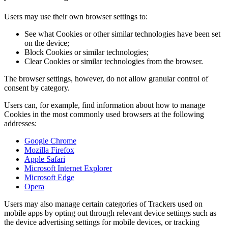
Users may use their own browser settings to:​​​​‌ ‍ ​‍​‍‌‍ ‌ ​‍‌‍‍‌‌‍‌ ‌‍‍‌‌‍ ‍​‍​‍​ ‍‍​‍​‍‌ ​ ‌‍​‌‌‍ ‍‌‍‍‌‌ ‌​‌ ‍‌​‍ ‍‌‍‍‌‌‍ ​‍​‍​‍ ​​‍​‍‌‍‍​‌ ​‍‌‍‌‌‌‍‌‍​‍​‍​ ‍‍​‍​‍‌‍‍​‌ ‌​‌ ‌​‌ ​​‌ ​ ​ ‍‍​‍ ​‍ ‌‍ ​​‍ ‌‌‍​‌‌‍ ‍‌‍‌​​‍ ‌‌ ​‍​‍ ‌‌‍‍​‌‍ ‌ ‌​‌‍‌‌‌‍ ​‌ ​ ​‍ ‌‌ ​ ‌ ‌​‌ ‌‌‌‍‌​‌‍‍‌‌‍ ​‍ ‍‌ ‌‍‌‍‌‌‌ ​‍‌‍​ ‌‍‌‌‌‍ ​​‍ ‍‌‍​‌‌ ​​‌ ​​​‍ ‌‍‍‌‌‍ ‍‌ ‌​‌‍‌‌‌‍ ‍‌ ‌​​‍ ‌‍‌‌‌‍‌​‌‍‍‌‌ ‌​​‍ ‌‍ ‌‌‍ ‌‍‌​‌‍‌‌​ ‌‌ ​​‌ ​‍‌‍‌‌‌ ​ ‌‍‌‌‌‍ ‍‌ ‌​‌‍​‌‌ ‌​‌‍‍‌‌‍ ‌‍ ‍​ ‍ ‌‍‍‌‌‍‌​​ ‌​ ​ ‌‍‌‌‌‍​‍​ ‌‌​ ​‌‌‍‌​‌‍​‍​ ​‌​‍ ‌‌‍‌‍​ ‌ ‌‍​‌​ ‌‌​‍ ‌​ ‌​‌‍‌‌​ ‌ ​ ​​​‍ ‌​ ‍‌​ ‌‌​ ​ ​ ‌‌​‍ ‌​ ​​‌‍‌​​ ​​​ ​ ​ ‌‍​ ‌‌​ ‌​​ ​​‌‍‌‌​ ‌‍​ ‌‌​ ​ ​ ‍ ‌ ‌​‌ ‍‌‌ ​​‌‍‌‌​ ‌‌‍‍​‌‍ ‌ ‌​‌‍‌‌‌‍ ​‌‌​ ‌‍‍‌‌ ‌​‌‍‌‌‌‌​​‌‍​‌‌‍‌ ‌‍‌‌​ ‍ ‌ ​​‌‍​‌‌ ‌​‌‍‍​​ ‌‌ ​​‌‍​‌‌‍‌ ‌‍‌‌‌​​‍‌ ‌‌‌‍‍‌‌‍ ​‌‍‌​‌‍‌‌‌ ​‍​‍‌‌​ ‌‌‌​​‍‌‌ ‌‍‍ ‌‍‌‌‌ ‍‌​‍‌‌​ ​ ‌​‌​​‍‌‌​ ​ ‌​‌​​‍‌‌​ ​‍​ ​‍‌‍‌‌​ ‌‍‌‍​ ‌‍‌‌‌‍​‌​ ​‍​ ​‌‌‍​‍​ ​‍‌‍​‍​ ‌‌‌‍‌‌​‍‌‌​ ​‍​ ​‍​‍‌‌​ ‌‌‌​‌​​‍ ‍‌‍​‍‌‍ ‌‍‌​‌ ‍‌​‍‌‌​ ‌‌‌​​‍‌‌ ‌‍‍ ‌‍‌‌‌ ‍‌​‍‌‌​ ​ ‌​‌​​‍‌‌​ ​ ‌​‌​​‍‌‌​ ​‍​ ​‍​ ‌‍​ ​‍​ ‌​​ ‌ ​ ‌​​ ​‍‌‍‌‌‌‍‌‍‌‍‌‌​ ‌​‌‍​‌​ ‌‍​‍‌‌​ ​‍​ ​‍​‍‌‌​ ‌‌‌​‌​​‍ ‍‌‍​ ‌‍‍​‌‍‍‌‌‍ ​‌‍‌​‌ ​‍‌‍‌‌‌‍ ‍​‍‌‌​ ‌‌‌​​‍‌‌ ‌‍‍ ‌‍‌‌‌ ‍‌​‍‌‌​ ​ ‌​‌​​‍‌‌​ ​ ‌​‌​​‍‌‌​ ​‍​ ​‍‌‍‌‌​ ​‌​ ​‍‌‍​‍‌‍‌‌​ ​‍​ ​ ​ ‌‌​ ‌ ‌‍‌‌​ ​​​ ​‍​‍‌‌​ ​‍​ ​‍​‍‌‌​ ‌‌‌​‌​​‍ ‍‌ ‌​‌‍‌‌‌ ‍​‌ ‌​​ ‌‍​‍‌‍​‌‌ ​ ‌‍‌‌‌‌‌‌‌ ​‍‌‍ ​​ ‌‌‍‍​‌ ‌​‌ ‌​‌ ​​‌ ​ ​‍‌‌​ ​ ‌​​‌​‍‌‌​ ​‍‌​‌‍​‍‌‌​ ​‍‌​‌‍‌‍ ​​‍ ‌‌‍​‌‌‍ ‍‌‍‌​​‍ ‌‌ ​‍​‍ ‌‌‍‍​‌‍ ‌ ‌​‌‍‌‌‌‍ ​‌ ​ ​‍ ‌‌ ​ ‌ ‌​‌ ‌‌‌‍‌​‌‍‍‌‌‍ ​‍ ‍‌ ‌‍‌‍‌‌‌ ​‍‌‍​ ‌‍‌‌‌‍ ​​‍ ‍‌‍​‌‌ ​​‌ ​​​‍‌‍‌‍‍‌‌‍‌​​ ‌​ ​ ‌‍‌‌‌‍​‍​ ‌‌​ ​‌‌‍‌​‌‍​‍​ ​‌​‍ ‌‌‍‌‍​ ‌ ‌‍​‌​ ‌‌​‍ ‌​ ‌​‌‍‌‌​ ‌ ​ ​​​‍ ‌​ ‍‌​ ‌‌​ ​ ​ ‌‌​‍ ‌​ ​​‌‍‌​​ ​​​ ​ ​ ‌‍​ ‌‌​ ‌​​ ​​‌‍‌‌​ ‌‍​ ‌‌​ ​ ​‍‌‍‌ ‌​‌ ‍‌‌ ​​‌‍‌‌​ ‌‌‍‍​‌‍ ‌ ‌​‌‍‌‌‌‍ ​‌‌​ ‌‍‍‌‌ ‌​‌‍‌‌‌‌​​‌‍​‌‌‍‌ ‌‍‌‌​‍‌‍‌ ​​‌‍​‌‌ ‌​‌‍‍​​ ‌‌ ​​‌‍​‌‌‍‌ ‌‍‌‌‌​​‍‌ ‌‌‌‍‍‌‌‍ ​‌‍‌​‌‍‌‌‌ ​‍​‍‌‌​ ‌‌‌​​‍‌‌ ‌‍‍ ‌‍‌‌‌ ‍‌​‍‌‌​ ​ ‌​‌​​‍‌‌​ ​ ‌​‌​​‍‌‌​ ​‍​ ​‍‌‍‌‌​ ‌‍‌‍​ ‌‍‌‌‌‍​‌​ ​‍​ ​‌‌‍​‍​ ​‍‌‍​‍​ ‌‌‌‍‌‌​‍‌‌​ ​‍​ ​‍​‍‌‌​ ‌‌‌​‌​​‍ ‍‌‍​‍‌‍ ‌‍‌​‌ ‍‌​‍‌‌​ ‌‌‌​​‍‌‌ ‌‍‍ ‌‍‌‌‌ ‍‌​‍‌‌​ ​ ‌​‌​​‍‌‌​ ​ ‌​‌​​‍‌‌​ ​‍​ ​‍​ ‌‍​ ​‍​ ‌​​ ‌ ​ ‌​​ ​‍‌‍‌‌‌‍‌‍‌‍‌‌​ ‌​‌‍​‌​ ‌‍​‍‌‌​ ​‍​ ​‍​‍‌‌​ ‌‌‌​‌​​‍ ‍‌‍​ ‌‍‍​‌‍‍‌‌‍ ​‌‍‌​‌ ​‍‌‍‌‌‌‍ ‍​‍‌‌​ ‌‌‌​​‍‌‌ ‌‍‍ ‌‍‌‌‌ ‍‌​‍‌‌​ ​ ‌​‌​​‍‌‌​ ​ ‌​‌​​‍‌‌​ ​‍​ ​‍‌‍‌‌​ ​‌​ ​‍‌‍​‍‌‍‌‌​ ​‍​ ​ ​ ‌‌​ ‌ ‌‍‌‌​ ​​​ ​‍​‍‌‌​ ​‍​ ​‍​‍‌‌​ ‌‌‌​‌​​‍ ‍‌ ‌​‌‍‌‌‌ ‍​‌ ‌​​‍‌‍‌ ​​‌‍‌‌‌ ​‍‌ ​ ‌ ​​‌‍‌‌‌‍​ ‌ ‌​‌‍‍‌‌ ‌‍‌‍‌‌​ ‌‌ ​​‌ ‌‌‌‍​‍‌‍ ​‌‍‍‌‌ ​ ‌‍‍​‌‍‌‌‌‍‌​​‍​‍‌ ‌
See what Cookies or other similar technologies have been set
on the device;​​​​‌ ‍ ​‍​‍‌‍ ‌ ​‍‌‍‍‌‌‍‌ ‌‍‍‌‌‍ ‍​‍​‍​ ‍‍​‍​‍‌ ​ ‌‍​‌‌‍ ‍‌‍‍‌‌ ‌​‌ ‍‌​‍ ‍‌‍‍‌‌‍ ​‍​‍​‍ ​​‍​‍‌‍‍​‌ ​‍‌‍‌‌‌‍‌‍​‍​‍​ ‍‍​‍​‍‌‍‍​‌ ‌​‌ ‌​‌ ​​‌ ​ ​ ‍‍​‍ ​‍ ‌‍ ​​‍ ‌‌‍​‌‌‍ ‍‌‍‌​​‍ ‌‌ ​‍​‍ ‌‌‍‍​‌‍ ‌ ‌​‌‍‌‌‌‍ ​‌ ​ ​‍ ‌‌ ​ ‌ ‌​‌ ‌‌‌‍‌​‌‍‍‌‌‍ ​‍ ‍‌ ‌‍‌‍‌‌‌ ​‍‌‍​ ‌‍‌‌‌‍ ​​‍ ‍‌‍​‌‌ ​​‌ ​​​‍ ‌‍‍‌‌‍ ‍‌ ‌​‌‍‌‌‌‍ ‍‌ ‌​​‍ ‌‍‌‌‌‍‌​‌‍‍‌‌ ‌​​‍ ‌‍ ‌‌‍ ‌‍‌​‌‍‌‌​ ‌‌ ​​‌ ​‍‌‍‌‌‌ ​ ‌‍‌‌‌‍ ‍‌ ‌​‌‍​‌‌ ‌​‌‍‍‌‌‍ ‌‍ ‍​ ‍ ‌‍‍‌‌‍‌​​ ‌​ ​ ‌‍‌‌‌‍​‍​ ‌‌​ ​‌‌‍‌​‌‍​‍​ ​‌​‍ ‌‌‍‌‍​ ‌ ‌‍​‌​ ‌‌​‍ ‌​ ‌​‌‍‌‌​ ‌ ​ ​​​‍ ‌​ ‍‌​ ‌‌​ ​ ​ ‌‌​‍ ‌​ ​​‌‍‌​​ ​​​ ​ ​ ‌‍​ ‌‌​ ‌​​ ​​‌‍‌‌​ ‌‍​ ‌‌​ ​ ​ ‍ ‌ ‌​‌ ‍‌‌ ​​‌‍‌‌​ ‌‌‍‍​‌‍ ‌ ‌​‌‍‌‌‌‍ ​‌‌​ ‌‍‍‌‌ ‌​‌‍‌‌‌‌​​‌‍​‌‌‍‌ ‌‍‌‌​ ‍ ‌ ​​‌‍​‌‌ ‌​‌‍‍​​ ‌‌ ​​‌‍​‌‌‍‌ ‌‍‌‌‌​​‍‌ ‌‌‌‍‍‌‌‍ ​‌‍‌​‌‍‌‌‌ ​‍​‍‌‌​ ‌‌‌​​‍‌‌ ‌‍‍ ‌‍‌‌‌ ‍‌​‍‌‌​ ​ ‌​‌​​‍‌‌​ ​ ‌​‌​​‍‌‌​ ​‍​ ​‍‌‍‌‌​ ‌‍‌‍​ ‌‍‌‌‌‍​‌​ ​‍​ ​‌‌‍​‍​ ​‍‌‍​‍​ ‌‌‌‍‌‌​‍‌‌​ ​‍​ ​‍​‍‌‌​ ‌‌‌​‌​​‍ ‍‌‍​‍‌‍ ‌‍‌​‌ ‍‌​‍‌‌​ ‌‌‌​​‍‌‌ ‌‍‍ ‌‍‌‌‌ ‍‌​‍‌‌​ ​ ‌​‌​​‍‌‌​ ​ ‌​‌​​‍‌‌​ ​‍​ ​‍‌‍‌‍‌‍‌‍​ ​​​ ‌‍​ ‌ ‌‍‌‌‌‍‌‌​ ‌​​ ​‍​ ‌‍‌‍​ ​ ‍‌​‍‌‌​ ​‍​ ​‍​‍‌‌​ ‌‌‌​‌​​‍ ‍‌‍​ ‌‍‍​‌‍‍‌‌‍ ​‌‍‌​‌ ​‍‌‍‌‌‌‍ ‍​‍‌‌​ ‌‌‌​​‍‌‌ ‌‍‍ ‌‍‌‌‌ ‍‌​‍‌‌​ ​ ‌​‌​​‍‌‌​ ​ ‌​‌​​‍‌‌​ ​‍​ ​‍​ ‌‌​ ‍‌​ ​‍‌‍​‍‌‍​‍​ ‌‍‌‍‌‍‌‍‌​​ ​​​ ‌‍​ ‍‌​ ‌​​‍‌‌​ ​‍​ ​‍​‍‌‌​ ‌‌‌​‌​​‍ ‍‌ ‌​‌‍‌‌‌ ‍​‌ ‌​​ ‌‍​‍‌‍​‌‌ ​ ‌‍‌‌‌‌‌‌‌ ​‍‌‍ ​​ ‌‌‍‍​‌ ‌​‌ ‌​‌ ​​‌ ​ ​‍‌‌​ ​ ‌​​‌​‍‌‌​ ​‍‌​‌‍​‍‌‌​ ​‍‌​‌‍‌‍ ​​‍ ‌‌‍​‌‌‍ ‍‌‍‌​​‍ ‌‌ ​‍​‍ ‌‌‍‍​‌‍ ‌ ‌​‌‍‌‌‌‍ ​‌ ​ ​‍ ‌‌ ​ ‌ ‌​‌ ‌‌‌‍‌​‌‍‍‌‌‍ ​‍ ‍‌ ‌‍‌‍‌‌‌ ​‍‌‍​ ‌‍‌‌‌‍ ​​‍ ‍‌‍​‌‌ ​​‌ ​​​‍‌‍‌‍‍‌‌‍‌​​ ‌​ ​ ‌‍‌‌‌‍​‍​ ‌‌​ ​‌‌‍‌​‌‍​‍​ ​‌​‍ ‌‌‍‌‍​ ‌ ‌‍​‌​ ‌‌​‍ ‌​ ‌​‌‍‌‌​ ‌ ​ ​​​‍ ‌​ ‍‌​ ‌‌​ ​ ​ ‌‌​‍ ‌​ ​​‌‍‌​​ ​​​ ​ ​ ‌‍​ ‌‌​ ‌​​ ​​‌‍‌‌​ ‌‍​ ‌‌​ ​ ​‍‌‍‌ ‌​‌ ‍‌‌ ​​‌‍‌‌​ ‌‌‍‍​‌‍ ‌ ‌​‌‍‌‌‌‍ ​‌‌​ ‌‍‍‌‌ ‌​‌‍‌‌‌‌​​‌‍​‌‌‍‌ ‌‍‌‌​‍‌‍‌ ​​‌‍​‌‌ ‌​‌‍‍​​ ‌‌ ​​‌‍​‌‌‍‌ ‌‍‌‌‌​​‍‌ ‌‌‌‍‍‌‌‍ ​‌‍‌​‌‍‌‌‌ ​‍​‍‌‌​ ‌‌‌​​‍‌‌ ‌‍‍ ‌‍‌‌‌ ‍‌​‍‌‌​ ​ ‌​‌​​‍‌‌​ ​ ‌​‌​​‍‌‌​ ​‍​ ​‍‌‍‌‌​ ‌‍‌‍​ ‌‍‌‌‌‍​‌​ ​‍​ ​‌‌‍​‍​ ​‍‌‍​‍​ ‌‌‌‍‌‌​‍‌‌​ ​‍​ ​‍​‍‌‌​ ‌‌‌​‌​​‍ ‍‌‍​‍‌‍ ‌‍‌​‌ ‍‌​‍‌‌​ ‌‌‌​​‍‌‌ ‌‍‍ ‌‍‌‌‌ ‍‌​‍‌‌​ ​ ‌​‌​​‍‌‌​ ​ ‌​‌​​‍‌‌​ ​‍​ ​‍‌‍‌‍‌‍‌‍​ ​​​ ‌‍​ ‌ ‌‍‌‌‌‍‌‌​ ‌​​ ​‍​ ‌‍‌‍​ ​ ‍‌​‍‌‌​ ​‍​ ​‍​‍‌‌​ ‌‌‌​‌​​‍ ‍‌‍​ ‌‍‍​‌‍‍‌‌‍ ​‌‍‌​‌ ​‍‌‍‌‌‌‍ ‍​‍‌‌​ ‌‌‌​​‍‌‌ ‌‍‍ ‌‍‌‌‌ ‍‌​‍‌‌​ ​ ‌​‌​​‍‌‌​ ​ ‌​‌​​‍‌‌​ ​‍​ ​‍​ ‌‌​ ‍‌​ ​‍‌‍​‍‌‍​‍​ ‌‍‌‍‌‍‌‍‌​​ ​​​ ‌‍​ ‍‌​ ‌​​‍‌‌​ ​‍​ ​‍​‍‌‌​ ‌‌‌​‌​​‍ ‍‌ ‌​‌‍‌‌‌ ‍​‌ ‌​​‍‌‍‌ ​​‌‍‌‌‌ ​‍‌ ​ ‌ ​​‌‍‌‌‌‍​ ‌ ‌​‌‍‍‌‌ ‌‍‌‍‌‌​ ‌‌ ​​‌ ‌‌‌‍​‍‌‍ ​‌‍‍‌‌ ​ ‌‍‍​‌‍‌‌‌‍‌​​‍​‍‌ ‌
Block Cookies or similar technologies;​​​​‌ ‍ ​‍​‍‌‍ ‌ ​‍‌‍‍‌‌‍‌ ‌‍‍‌‌‍ ‍​‍​‍​ ‍‍​‍​‍‌ ​ ‌‍​‌‌‍ ‍‌‍‍‌‌ ‌​‌ ‍‌​‍ ‍‌‍‍‌‌‍ ​‍​‍​‍ ​​‍​‍‌‍‍​‌ ​‍‌‍‌‌‌‍‌‍​‍​‍​ ‍‍​‍​‍‌‍‍​‌ ‌​‌ ‌​‌ ​​‌ ​ ​ ‍‍​‍ ​‍ ‌‍ ​​‍ ‌‌‍​‌‌‍ ‍‌‍‌​​‍ ‌‌ ​‍​‍ ‌‌‍‍​‌‍ ‌ ‌​‌‍‌‌‌‍ ​‌ ​ ​‍ ‌‌ ​ ‌ ‌​‌ ‌‌‌‍‌​‌‍‍‌‌‍ ​‍ ‍‌ ‌‍‌‍‌‌‌ ​‍‌‍​ ‌‍‌‌‌‍ ​​‍ ‍‌‍​‌‌ ​​‌ ​​​‍ ‌‍‍‌‌‍ ‍‌ ‌​‌‍‌‌‌‍ ‍‌ ‌​​‍ ‌‍‌‌‌‍‌​‌‍‍‌‌ ‌​​‍ ‌‍ ‌‌‍ ‌‍‌​‌‍‌‌​ ‌‌ ​​‌ ​‍‌‍‌‌‌ ​ ‌‍‌‌‌‍ ‍‌ ‌​‌‍​‌‌ ‌​‌‍‍‌‌‍ ‌‍ ‍​ ‍ ‌‍‍‌‌‍‌​​ ‌​ ​ ‌‍‌‌‌‍​‍​ ‌‌​ ​‌‌‍‌​‌‍​‍​ ​‌​‍ ‌‌‍‌‍​ ‌ ‌‍​‌​ ‌‌​‍ ‌​ ‌​‌‍‌‌​ ‌ ​ ​​​‍ ‌​ ‍‌​ ‌‌​ ​ ​ ‌‌​‍ ‌​ ​​‌‍‌​​ ​​​ ​ ​ ‌‍​ ‌‌​ ‌​​ ​​‌‍‌‌​ ‌‍​ ‌‌​ ​ ​ ‍ ‌ ‌​‌ ‍‌‌ ​​‌‍‌‌​ ‌‌‍‍​‌‍ ‌ ‌​‌‍‌‌‌‍ ​‌‌​ ‌‍‍‌‌ ‌​‌‍‌‌‌‌​​‌‍​‌‌‍‌ ‌‍‌‌​ ‍ ‌ ​​‌‍​‌‌ ‌​‌‍‍​​ ‌‌ ​​‌‍​‌‌‍‌ ‌‍‌‌‌​​‍‌ ‌‌‌‍‍‌‌‍ ​‌‍‌​‌‍‌‌‌ ​‍​‍‌‌​ ‌‌‌​​‍‌‌ ‌‍‍ ‌‍‌‌‌ ‍‌​‍‌‌​ ​ ‌​‌​​‍‌‌​ ​ ‌​‌​​‍‌‌​ ​‍​ ​‍‌‍‌‌​ ‌‍‌‍​ ‌‍‌‌‌‍​‌​ ​‍​ ​‌‌‍​‍​ ​‍‌‍​‍​ ‌‌‌‍‌‌​‍‌‌​ ​‍​ ​‍​‍‌‌​ ‌‌‌​‌​​‍ ‍‌‍​‍‌‍ ‌‍‌​‌ ‍‌​‍‌‌​ ‌‌‌​​‍‌‌ ‌‍‍ ‌‍‌‌‌ ‍‌​‍‌‌​ ​ ‌​‌​​‍‌‌​ ​ ‌​‌​​‍‌‌​ ​‍​ ​‍​ ‌‍​ ​‌​ ‌‌‌‍​ ‌‍​‍‌‍‌​‌‍‌​​ ‍​​ ‌‍​ ‌ ​ ‌‌​ ​‍​‍‌‌​ ​‍​ ​‍​‍‌‌​ ‌‌‌​‌​​‍ ‍‌‍​ ‌‍‍​‌‍‍‌‌‍ ​‌‍‌​‌ ​‍‌‍‌‌‌‍ ‍​‍‌‌​ ‌‌‌​​‍‌‌ ‌‍‍ ‌‍‌‌‌ ‍‌​‍‌‌​ ​ ‌​‌​​‍‌‌​ ​ ‌​‌​​‍‌‌​ ​‍​ ​‍‌‍‌‌​ ​​‌‍‌‍​ ​​​ ‍‌​ ‍‌‌‍​‍​ ‌​​ ‌‍‌‍‌‍​ ‍​​ ‌ ​‍‌‌​ ​‍​ ​‍​‍‌‌​ ‌‌‌​‌​​‍ ‍‌ ‌​‌‍‌‌‌ ‍​‌ ‌​​ ‌‍​‍‌‍​‌‌ ​ ‌‍‌‌‌‌‌‌‌ ​‍‌‍ ​​ ‌‌‍‍​‌ ‌​‌ ‌​‌ ​​‌ ​ ​‍‌‌​ ​ ‌​​‌​‍‌‌​ ​‍‌​‌‍​‍‌‌​ ​‍‌​‌‍‌‍ ​​‍ ‌‌‍​‌‌‍ ‍‌‍‌​​‍ ‌‌ ​‍​‍ ‌‌‍‍​‌‍ ‌ ‌​‌‍‌‌‌‍ ​‌ ​ ​‍ ‌‌ ​ ‌ ‌​‌ ‌‌‌‍‌​‌‍‍‌‌‍ ​‍ ‍‌ ‌‍‌‍‌‌‌ ​‍‌‍​ ‌‍‌‌‌‍ ​​‍ ‍‌‍​‌‌ ​​‌ ​​​‍‌‍‌‍‍‌‌‍‌​​ ‌​ ​ ‌‍‌‌‌‍​‍​ ‌‌​ ​‌‌‍‌​‌‍​‍​ ​‌​‍ ‌‌‍‌‍​ ‌ ‌‍​‌​ ‌‌​‍ ‌​ ‌​‌‍‌‌​ ‌ ​ ​​​‍ ‌​ ‍‌​ ‌‌​ ​ ​ ‌‌​‍ ‌​ ​​‌‍‌​​ ​​​ ​ ​ ‌‍​ ‌‌​ ‌​​ ​​‌‍‌‌​ ‌‍​ ‌‌​ ​ ​‍‌‍‌ ‌​‌ ‍‌‌ ​​‌‍‌‌​ ‌‌‍‍​‌‍ ‌ ‌​‌‍‌‌‌‍ ​‌‌​ ‌‍‍‌‌ ‌​‌‍‌‌‌‌​​‌‍​‌‌‍‌ ‌‍‌‌​‍‌‍‌ ​​‌‍​‌‌ ‌​‌‍‍​​ ‌‌ ​​‌‍​‌‌‍‌ ‌‍‌‌‌​​‍‌ ‌‌‌‍‍‌‌‍ ​‌‍‌​‌‍‌‌‌ ​‍​‍‌‌​ ‌‌‌​​‍‌‌ ‌‍‍ ‌‍‌‌‌ ‍‌​‍‌‌​ ​ ‌​‌​​‍‌‌​ ​ ‌​‌​​‍‌‌​ ​‍​ ​‍‌‍‌‌​ ‌‍‌‍​ ‌‍‌‌‌‍​‌​ ​‍​ ​‌‌‍​‍​ ​‍‌‍​‍​ ‌‌‌‍‌‌​‍‌‌​ ​‍​ ​‍​‍‌‌​ ‌‌‌​‌​​‍ ‍‌‍​‍‌‍ ‌‍‌​‌ ‍‌​‍‌‌​ ‌‌‌​​‍‌‌ ‌‍‍ ‌‍‌‌‌ ‍‌​‍‌‌​ ​ ‌​‌​​‍‌‌​ ​ ‌​‌​​‍‌‌​ ​‍​ ​‍​ ‌‍​ ​‌​ ‌‌‌‍​ ‌‍​‍‌‍‌​‌‍‌​​ ‍​​ ‌‍​ ‌ ​ ‌‌​ ​‍​‍‌‌​ ​‍​ ​‍​‍‌‌​ ‌‌‌​‌​​‍ ‍‌‍​ ‌‍‍​‌‍‍‌‌‍ ​‌‍‌​‌ ​‍‌‍‌‌‌‍ ‍​‍‌‌​ ‌‌‌​​‍‌‌ ‌‍‍ ‌‍‌‌‌ ‍‌​‍‌‌​ ​ ‌​‌​​‍‌‌​ ​ ‌​‌​​‍‌‌​ ​‍​ ​‍‌‍‌‌​ ​​‌‍‌‍​ ​​​ ‍‌​ ‍‌‌‍​‍​ ‌​​ ‌‍‌‍‌‍​ ‍​​ ‌ ​‍‌‌​ ​‍​ ​‍​‍‌‌​ ‌‌‌​‌​​‍ ‍‌ ‌​‌‍‌‌‌ ‍​‌ ‌​​‍‌‍‌ ​​‌‍‌‌‌ ​‍‌ ​ ‌ ​​‌‍‌‌‌‍​ ‌ ‌​‌‍‍‌‌ ‌‍‌‍‌‌​ ‌‌ ​​‌ ‌‌‌‍​‍‌‍ ​‌‍‍‌‌ ​ ‌‍‍​‌‍‌‌‌‍‌​​‍​‍‌ ‌
Clear Cookies or similar technologies from the browser.​​​​‌ ‍ ​‍​‍‌‍ ‌ ​‍‌‍‍‌‌‍‌ ‌‍‍‌‌‍ ‍​‍​‍​ ‍‍​‍​‍‌ ​ ‌‍​‌‌‍ ‍‌‍‍‌‌ ‌​‌ ‍‌​‍ ‍‌‍‍‌‌‍ ​‍​‍​‍ ​​‍​‍‌‍‍​‌ ​‍‌‍‌‌‌‍‌‍​‍​‍​ ‍‍​‍​‍‌‍‍​‌ ‌​‌ ‌​‌ ​​‌ ​ ​ ‍‍​‍ ​‍ ‌‍ ​​‍ ‌‌‍​‌‌‍ ‍‌‍‌​​‍ ‌‌ ​‍​‍ ‌‌‍‍​‌‍ ‌ ‌​‌‍‌‌‌‍ ​‌ ​ ​‍ ‌‌ ​ ‌ ‌​‌ ‌‌‌‍‌​‌‍‍‌‌‍ ​‍ ‍‌ ‌‍‌‍‌‌‌ ​‍‌‍​ ‌‍‌‌‌‍ ​​‍ ‍‌‍​‌‌ ​​‌ ​​​‍ ‌‍‍‌‌‍ ‍‌ ‌​‌‍‌‌‌‍ ‍‌ ‌​​‍ ‌‍‌‌‌‍‌​‌‍‍‌‌ ‌​​‍ ‌‍ ‌‌‍ ‌‍‌​‌‍‌‌​ ‌‌ ​​‌ ​‍‌‍‌‌‌ ​ ‌‍‌‌‌‍ ‍‌ ‌​‌‍​‌‌ ‌​‌‍‍‌‌‍ ‌‍ ‍​ ‍ ‌‍‍‌‌‍‌​​ ‌​ ​ ‌‍‌‌‌‍​‍​ ‌‌​ ​‌‌‍‌​‌‍​‍​ ​‌​‍ ‌‌‍‌‍​ ‌ ‌‍​‌​ ‌‌​‍ ‌​ ‌​‌‍‌‌​ ‌ ​ ​​​‍ ‌​ ‍‌​ ‌‌​ ​ ​ ‌‌​‍ ‌​ ​​‌‍‌​​ ​​​ ​ ​ ‌‍​ ‌‌​ ‌​​ ​​‌‍‌‌​ ‌‍​ ‌‌​ ​ ​ ‍ ‌ ‌​‌ ‍‌‌ ​​‌‍‌‌​ ‌‌‍‍​‌‍ ‌ ‌​‌‍‌‌‌‍ ​‌‌​ ‌‍‍‌‌ ‌​‌‍‌‌‌‌​​‌‍​‌‌‍‌ ‌‍‌‌​ ‍ ‌ ​​‌‍​‌‌ ‌​‌‍‍​​ ‌‌ ​​‌‍​‌‌‍‌ ‌‍‌‌‌​​‍‌ ‌‌‌‍‍‌‌‍ ​‌‍‌​‌‍‌‌‌ ​‍​‍‌‌​ ‌‌‌​​‍‌‌ ‌‍‍ ‌‍‌‌‌ ‍‌​‍‌‌​ ​ ‌​‌​​‍‌‌​ ​ ‌​‌​​‍‌‌​ ​‍​ ​‍‌‍‌‌​ ‌‍‌‍​ ‌‍‌‌‌‍​‌​ ​‍​ ​‌‌‍​‍​ ​‍‌‍​‍​ ‌‌‌‍‌‌​‍‌‌​ ​‍​ ​‍​‍‌‌​ ‌‌‌​‌​​‍ ‍‌‍​‍‌‍ ‌‍‌​‌ ‍‌​‍‌‌​ ‌‌‌​​‍‌‌ ‌‍‍ ‌‍‌‌‌ ‍‌​‍‌‌​ ​ ‌​‌​​‍‌‌​ ​ ‌​‌​​‍‌‌​ ​‍​ ​‍‌‍‌​​ ​‌​ ‌​​ ‌‌‌‍‌​​ ‌‍​ ‍​​ ​‍​ ‍​​ ​ ‌‍‌‍​ ‍‌​‍‌‌​ ​‍​ ​‍​‍‌‌​ ‌‌‌​‌​​‍ ‍‌‍​ ‌‍‍​‌‍‍‌‌‍ ​‌‍‌​‌ ​‍‌‍‌‌‌‍ ‍​‍‌‌​ ‌‌‌​​‍‌‌ ‌‍‍ ‌‍‌‌‌ ‍‌​‍‌‌​ ​ ‌​‌​​‍‌‌​ ​ ‌​‌​​‍‌‌​ ​‍​ ​‍‌‍​‍​ ‍​‌‍​ ​ ​‌​ ‍​‌‍‌​​ ‌​​ ​​​ ‌ ‌‍‌‌​ ​​‌‍​‌​‍‌‌​ ​‍​ ​‍​‍‌‌​ ‌‌‌​‌​​‍ ‍‌ ‌​‌‍‌‌‌ ‍​‌ ‌​​ ‌‍​‍‌‍​‌‌ ​ ‌‍‌‌‌‌‌‌‌ ​‍‌‍ ​​ ‌‌‍‍​‌ ‌​‌ ‌​‌ ​​‌ ​ ​‍‌‌​ ​ ‌​​‌​‍‌‌​ ​‍‌​‌‍​‍‌‌​ ​‍‌​‌‍‌‍ ​​‍ ‌‌‍​‌‌‍ ‍‌‍‌​​‍ ‌‌ ​‍​‍ ‌‌‍‍​‌‍ ‌ ‌​‌‍‌‌‌‍ ​‌ ​ ​‍ ‌‌ ​ ‌ ‌​‌ ‌‌‌‍‌​‌‍‍‌‌‍ ​‍ ‍‌ ‌‍‌‍‌‌‌ ​‍‌‍​ ‌‍‌‌‌‍ ​​‍ ‍‌‍​‌‌ ​​‌ ​​​‍‌‍‌‍‍‌‌‍‌​​ ‌​ ​ ‌‍‌‌‌‍​‍​ ‌‌​ ​‌‌‍‌​‌‍​‍​ ​‌​‍ ‌‌‍‌‍​ ‌ ‌‍​‌​ ‌‌​‍ ‌​ ‌​‌‍‌‌​ ‌ ​ ​​​‍ ‌​ ‍‌​ ‌‌​ ​ ​ ‌‌​‍ ‌​ ​​‌‍‌​​ ​​​ ​ ​ ‌‍​ ‌‌​ ‌​​ ​​‌‍‌‌​ ‌‍​ ‌‌​ ​ ​‍‌‍‌ ‌​‌ ‍‌‌ ​​‌‍‌‌​ ‌‌‍‍​‌‍ ‌ ‌​‌‍‌‌‌‍ ​‌‌​ ‌‍‍‌‌ ‌​‌‍‌‌‌‌​​‌‍​‌‌‍‌ ‌‍‌‌​‍‌‍‌ ​​‌‍​‌‌ ‌​‌‍‍​​ ‌‌ ​​‌‍​‌‌‍‌ ‌‍‌‌‌​​‍‌ ‌‌‌‍‍‌‌‍ ​‌‍‌​‌‍‌‌‌ ​‍​‍‌‌​ ‌‌‌​​‍‌‌ ‌‍‍ ‌‍‌‌‌ ‍‌​‍‌‌​ ​ ‌​‌​​‍‌‌​ ​ ‌​‌​​‍‌‌​ ​‍​ ​‍‌‍‌‌​ ‌‍‌‍​ ‌‍‌‌‌‍​‌​ ​‍​ ​‌‌‍​‍​ ​‍‌‍​‍​ ‌‌‌‍‌‌​‍‌‌​ ​‍​ ​‍​‍‌‌​ ‌‌‌​‌​​‍ ‍‌‍​‍‌‍ ‌‍‌​‌ ‍‌​‍‌‌​ ‌‌‌​​‍‌‌ ‌‍‍ ‌‍‌‌‌ ‍‌​‍‌‌​ ​ ‌​‌​​‍‌‌​ ​ ‌​‌​​‍‌‌​ ​‍​ ​‍‌‍‌​​ ​‌​ ‌​​ ‌‌‌‍‌​​ ‌‍​ ‍​​ ​‍​ ‍​​ ​ ‌‍‌‍​ ‍‌​‍‌‌​ ​‍​ ​‍​‍‌‌​ ‌‌‌​‌​​‍ ‍‌‍​ ‌‍‍​‌‍‍‌‌‍ ​‌‍‌​‌ ​‍‌‍‌‌‌‍ ‍​‍‌‌​ ‌‌‌​​‍‌‌ ‌‍‍ ‌‍‌‌‌ ‍‌​‍‌‌​ ​ ‌​‌​​‍‌‌​ ​ ‌​‌​​‍‌‌​ ​‍​ ​‍‌‍​‍​ ‍​‌‍​ ​ ​‌​ ‍​‌‍‌​​ ‌​​ ​​​ ‌ ‌‍‌‌​ ​​‌‍​‌​‍‌‌​ ​‍​ ​‍​‍‌‌​ ‌‌‌​‌​​‍ ‍‌ ‌​‌‍‌‌‌ ‍​‌ ‌​​‍‌‍‌ ​​‌‍‌‌‌ ​‍‌ ​ ‌ ​​‌‍‌‌‌‍​ ‌ ‌​‌‍‍‌‌ ‌‍‌‍‌‌​ ‌‌ ​​‌ ‌‌‌‍​‍‌‍ ​‌‍‍‌‌ ​ ‌‍‍​‌‍‌‌‌‍‌​​‍​‍‌ ‌
The browser settings, however, do not allow granular control of
consent by category.​​​​‌ ‍ ​‍​‍‌‍ ‌ ​‍‌‍‍‌‌‍‌ ‌‍‍‌‌‍ ‍​‍​‍​ ‍‍​‍​‍‌ ​ ‌‍​‌‌‍ ‍‌‍‍‌‌ ‌​‌ ‍‌​‍ ‍‌‍‍‌‌‍ ​‍​‍​‍ ​​‍​‍‌‍‍​‌ ​‍‌‍‌‌‌‍‌‍​‍​‍​ ‍‍​‍​‍‌‍‍​‌ ‌​‌ ‌​‌ ​​‌ ​ ​ ‍‍​‍ ​‍ ‌‍ ​​‍ ‌‌‍​‌‌‍ ‍‌‍‌​​‍ ‌‌ ​‍​‍ ‌‌‍‍​‌‍ ‌ ‌​‌‍‌‌‌‍ ​‌ ​ ​‍ ‌‌ ​ ‌ ‌​‌ ‌‌‌‍‌​‌‍‍‌‌‍ ​‍ ‍‌ ‌‍‌‍‌‌‌ ​‍‌‍​ ‌‍‌‌‌‍ ​​‍ ‍‌‍​‌‌ ​​‌ ​​​‍ ‌‍‍‌‌‍ ‍‌ ‌​‌‍‌‌‌‍ ‍‌ ‌​​‍ ‌‍‌‌‌‍‌​‌‍‍‌‌ ‌​​‍ ‌‍ ‌‌‍ ‌‍‌​‌‍‌‌​ ‌‌ ​​‌ ​‍‌‍‌‌‌ ​ ‌‍‌‌‌‍ ‍‌ ‌​‌‍​‌‌ ‌​‌‍‍‌‌‍ ‌‍ ‍​ ‍ ‌‍‍‌‌‍‌​​ ‌​ ​ ‌‍‌‌‌‍​‍​ ‌‌​ ​‌‌‍‌​‌‍​‍​ ​‌​‍ ‌‌‍‌‍​ ‌ ‌‍​‌​ ‌‌​‍ ‌​ ‌​‌‍‌‌​ ‌ ​ ​​​‍ ‌​ ‍‌​ ‌‌​ ​ ​ ‌‌​‍ ‌​ ​​‌‍‌​​ ​​​ ​ ​ ‌‍​ ‌‌​ ‌​​ ​​‌‍‌‌​ ‌‍​ ‌‌​ ​ ​ ‍ ‌ ‌​‌ ‍‌‌ ​​‌‍‌‌​ ‌‌‍‍​‌‍ ‌ ‌​‌‍‌‌‌‍ ​‌‌​ ‌‍‍‌‌ ‌​‌‍‌‌‌‌​​‌‍​‌‌‍‌ ‌‍‌‌​ ‍ ‌ ​​‌‍​‌‌ ‌​‌‍‍​​ ‌‌ ​​‌‍​‌‌‍‌ ‌‍‌‌‌​​‍‌ ‌‌‌‍‍‌‌‍ ​‌‍‌​‌‍‌‌‌ ​‍​‍‌‌​ ‌‌‌​​‍‌‌ ‌‍‍ ‌‍‌‌‌ ‍‌​‍‌‌​ ​ ‌​‌​​‍‌‌​ ​ ‌​‌​​‍‌‌​ ​‍​ ​‍‌‍‌‌​ ‌‍‌‍​ ‌‍‌‌‌‍​‌​ ​‍​ ​‌‌‍​‍​ ​‍‌‍​‍​ ‌‌‌‍‌‌​‍‌‌​ ​‍​ ​‍​‍‌‌​ ‌‌‌​‌​​‍ ‍‌‍​‍‌‍ ‌‍‌​‌ ‍‌​‍‌‌​ ‌‌‌​​‍‌‌ ‌‍‍ ‌‍‌‌‌ ‍‌​‍‌‌​ ​ ‌​‌​​‍‌‌​ ​ ‌​‌​​‍‌‌​ ​‍​ ​‍‌‍‌‌​ ‌​​ ‌ ​ ‌‌​ ​‌​ ​ ​ ‍​‌‍‌​​ ​‍‌‍‌‌​ ‌‍‌‍​ ​‍‌‌​ ​‍​ ​‍​‍‌‌​ ‌‌‌​‌​​‍ ‍‌‍​ ‌‍‍​‌‍‍‌‌‍ ​‌‍‌​‌ ​‍‌‍‌‌‌‍ ‍​‍‌‌​ ‌‌‌​​‍‌‌ ‌‍‍ ‌‍‌‌‌ ‍‌​‍‌‌​ ​ ‌​‌​​‍‌‌​ ​ ‌​‌​​‍‌‌​ ​‍​ ​‍​ ‌‌​ ‌‍​ ‍‌‌‍‌​‌‍​‍​ ​‍​ ‍​​ ​‍​ ‍‌​ ‍‌​ ​​‌‍​‌​‍‌‌​ ​‍​ ​‍​‍‌‌​ ‌‌‌​‌​​‍ ‍‌ ‌​‌‍‌‌‌ ‍​‌ ‌​​ ‌‍​‍‌‍​‌‌ ​ ‌‍‌‌‌‌‌‌‌ ​‍‌‍ ​​ ‌‌‍‍​‌ ‌​‌ ‌​‌ ​​‌ ​ ​‍‌‌​ ​ ‌​​‌​‍‌‌​ ​‍‌​‌‍​‍‌‌​ ​‍‌​‌‍‌‍ ​​‍ ‌‌‍​‌‌‍ ‍‌‍‌​​‍ ‌‌ ​‍​‍ ‌‌‍‍​‌‍ ‌ ‌​‌‍‌‌‌‍ ​‌ ​ ​‍ ‌‌ ​ ‌ ‌​‌ ‌‌‌‍‌​‌‍‍‌‌‍ ​‍ ‍‌ ‌‍‌‍‌‌‌ ​‍‌‍​ ‌‍‌‌‌‍ ​​‍ ‍‌‍​‌‌ ​​‌ ​​​‍‌‍‌‍‍‌‌‍‌​​ ‌​ ​ ‌‍‌‌‌‍​‍​ ‌‌​ ​‌‌‍‌​‌‍​‍​ ​‌​‍ ‌‌‍‌‍​ ‌ ‌‍​‌​ ‌‌​‍ ‌​ ‌​‌‍‌‌​ ‌ ​ ​​​‍ ‌​ ‍‌​ ‌‌​ ​ ​ ‌‌​‍ ‌​ ​​‌‍‌​​ ​​​ ​ ​ ‌‍​ ‌‌​ ‌​​ ​​‌‍‌‌​ ‌‍​ ‌‌​ ​ ​‍‌‍‌ ‌​‌ ‍‌‌ ​​‌‍‌‌​ ‌‌‍‍​‌‍ ‌ ‌​‌‍‌‌‌‍ ​‌‌​ ‌‍‍‌‌ ‌​‌‍‌‌‌‌​​‌‍​‌‌‍‌ ‌‍‌‌​‍‌‍‌ ​​‌‍​‌‌ ‌​‌‍‍​​ ‌‌ ​​‌‍​‌‌‍‌ ‌‍‌‌‌​​‍‌ ‌‌‌‍‍‌‌‍ ​‌‍‌​‌‍‌‌‌ ​‍​‍‌‌​ ‌‌‌​​‍‌‌ ‌‍‍ ‌‍‌‌‌ ‍‌​‍‌‌​ ​ ‌​‌​​‍‌‌​ ​ ‌​‌​​‍‌‌​ ​‍​ ​‍‌‍‌‌​ ‌‍‌‍​ ‌‍‌‌‌‍​‌​ ​‍​ ​‌‌‍​‍​ ​‍‌‍​‍​ ‌‌‌‍‌‌​‍‌‌​ ​‍​ ​‍​‍‌‌​ ‌‌‌​‌​​‍ ‍‌‍​‍‌‍ ‌‍‌​‌ ‍‌​‍‌‌​ ‌‌‌​​‍‌‌ ‌‍‍ ‌‍‌‌‌ ‍‌​‍‌‌​ ​ ‌​‌​​‍‌‌​ ​ ‌​‌​​‍‌‌​ ​‍​ ​‍‌‍‌‌​ ‌​​ ‌ ​ ‌‌​ ​‌​ ​ ​ ‍​‌‍‌​​ ​‍‌‍‌‌​ ‌‍‌‍​ ​‍‌‌​ ​‍​ ​‍​‍‌‌​ ‌‌‌​‌​​‍ ‍‌‍​ ‌‍‍​‌‍‍‌‌‍ ​‌‍‌​‌ ​‍‌‍‌‌‌‍ ‍​‍‌‌​ ‌‌‌​​‍‌‌ ‌‍‍ ‌‍‌‌‌ ‍‌​‍‌‌​ ​ ‌​‌​​‍‌‌​ ​ ‌​‌​​‍‌‌​ ​‍​ ​‍​ ‌‌​ ‌‍​ ‍‌‌‍‌​‌‍​‍​ ​‍​ ‍​​ ​‍​ ‍‌​ ‍‌​ ​​‌‍​‌​‍‌‌​ ​‍​ ​‍​‍‌‌​ ‌‌‌​‌​​‍ ‍‌ ‌​‌‍‌‌‌ ‍​‌ ‌​​‍‌‍‌ ​​‌‍‌‌‌ ​‍‌ ​ ‌ ​​‌‍‌‌‌‍​ ‌ ‌​‌‍‍‌‌ ‌‍‌‍‌‌​ ‌‌ ​​‌ ‌‌‌‍​‍‌‍ ​‌‍‍‌‌ ​ ‌‍‍​‌‍‌‌‌‍‌​​‍​‍‌ ‌
Users can, for example, find information about how to manage
Cookies in the most commonly used browsers at the following
addresses:​​​​‌ ‍ ​‍​‍‌‍ ‌ ​‍‌‍‍‌‌‍‌ ‌‍‍‌‌‍ ‍​‍​‍​ ‍‍​‍​‍‌ ​ ‌‍​‌‌‍ ‍‌‍‍‌‌ ‌​‌ ‍‌​‍ ‍‌‍‍‌‌‍ ​‍​‍​‍ ​​‍​‍‌‍‍​‌ ​‍‌‍‌‌‌‍‌‍​‍​‍​ ‍‍​‍​‍‌‍‍​‌ ‌​‌ ‌​‌ ​​‌ ​ ​ ‍‍​‍ ​‍ ‌‍ ​​‍ ‌‌‍​‌‌‍ ‍‌‍‌​​‍ ‌‌ ​‍​‍ ‌‌‍‍​‌‍ ‌ ‌​‌‍‌‌‌‍ ​‌ ​ ​‍ ‌‌ ​ ‌ ‌​‌ ‌‌‌‍‌​‌‍‍‌‌‍ ​‍ ‍‌ ‌‍‌‍‌‌‌ ​‍‌‍​ ‌‍‌‌‌‍ ​​‍ ‍‌‍​‌‌ ​​‌ ​​​‍ ‌‍‍‌‌‍ ‍‌ ‌​‌‍‌‌‌‍ ‍‌ ‌​​‍ ‌‍‌‌‌‍‌​‌‍‍‌‌ ‌​​‍ ‌‍ ‌‌‍ ‌‍‌​‌‍‌‌​ ‌‌ ​​‌ ​‍‌‍‌‌‌ ​ ‌‍‌‌‌‍ ‍‌ ‌​‌‍​‌‌ ‌​‌‍‍‌‌‍ ‌‍ ‍​ ‍ ‌‍‍‌‌‍‌​​ ‌​ ​ ‌‍‌‌‌‍​‍​ ‌‌​ ​‌‌‍‌​‌‍​‍​ ​‌​‍ ‌‌‍‌‍​ ‌ ‌‍​‌​ ‌‌​‍ ‌​ ‌​‌‍‌‌​ ‌ ​ ​​​‍ ‌​ ‍‌​ ‌‌​ ​ ​ ‌‌​‍ ‌​ ​​‌‍‌​​ ​​​ ​ ​ ‌‍​ ‌‌​ ‌​​ ​​‌‍‌‌​ ‌‍​ ‌‌​ ​ ​ ‍ ‌ ‌​‌ ‍‌‌ ​​‌‍‌‌​ ‌‌‍‍​‌‍ ‌ ‌​‌‍‌‌‌‍ ​‌‌​ ‌‍‍‌‌ ‌​‌‍‌‌‌‌​​‌‍​‌‌‍‌ ‌‍‌‌​ ‍ ‌ ​​‌‍​‌‌ ‌​‌‍‍​​ ‌‌ ​​‌‍​‌‌‍‌ ‌‍‌‌‌​​‍‌ ‌‌‌‍‍‌‌‍ ​‌‍‌​‌‍‌‌‌ ​‍​‍‌‌​ ‌‌‌​​‍‌‌ ‌‍‍ ‌‍‌‌‌ ‍‌​‍‌‌​ ​ ‌​‌​​‍‌‌​ ​ ‌​‌​​‍‌‌​ ​‍​ ​‍‌‍‌‌​ ‌‍‌‍​ ‌‍‌‌‌‍​‌​ ​‍​ ​‌‌‍​‍​ ​‍‌‍​‍​ ‌‌‌‍‌‌​‍‌‌​ ​‍​ ​‍​‍‌‌​ ‌‌‌​‌​​‍ ‍‌‍​‍‌‍ ‌‍‌​‌ ‍‌​‍‌‌​ ‌‌‌​​‍‌‌ ‌‍‍ ‌‍‌‌‌ ‍‌​‍‌‌​ ​ ‌​‌​​‍‌‌​ ​ ‌​‌​​‍‌‌​ ​‍​ ​‍​ ​‌​ ‍​​ ​ ‌‍​‍​ ​‌‌‍‌‍‌‍‌‌‌‍‌‍​ ‍​​ ‌​​ ‍​​ ‌ ​‍‌‌​ ​‍​ ​‍​‍‌‌​ ‌‌‌​‌​​‍ ‍‌‍​ ‌‍‍​‌‍‍‌‌‍ ​‌‍‌​‌ ​‍‌‍‌‌‌‍ ‍​‍‌‌​ ‌‌‌​​‍‌‌ ‌‍‍ ‌‍‌‌‌ ‍‌​‍‌‌​ ​ ‌​‌​​‍‌‌​ ​ ‌​‌​​‍‌‌​ ​‍​ ​‍‌‍‌‌​ ​‌​ ‌‌​ ​​​ ‌​‌‍‌‌‌‍​‌‌‍​‍​ ‌​‌‍‌‌​ ‍‌‌‍​‌​‍‌‌​ ​‍​ ​‍​‍‌‌​ ‌‌‌​‌​​‍ ‍‌ ‌​‌‍‌‌‌ ‍​‌ ‌​​ ‌‍​‍‌‍​‌‌ ​ ‌‍‌‌‌‌‌‌‌ ​‍‌‍ ​​ ‌‌‍‍​‌ ‌​‌ ‌​‌ ​​‌ ​ ​‍‌‌​ ​ ‌​​‌​‍‌‌​ ​‍‌​‌‍​‍‌‌​ ​‍‌​‌‍‌‍ ​​‍ ‌‌‍​‌‌‍ ‍‌‍‌​​‍ ‌‌ ​‍​‍ ‌‌‍‍​‌‍ ‌ ‌​‌‍‌‌‌‍ ​‌ ​ ​‍ ‌‌ ​ ‌ ‌​‌ ‌‌‌‍‌​‌‍‍‌‌‍ ​‍ ‍‌ ‌‍‌‍‌‌‌ ​‍‌‍​ ‌‍‌‌‌‍ ​​‍ ‍‌‍​‌‌ ​​‌ ​​​‍‌‍‌‍‍‌‌‍‌​​ ‌​ ​ ‌‍‌‌‌‍​‍​ ‌‌​ ​‌‌‍‌​‌‍​‍​ ​‌​‍ ‌‌‍‌‍​ ‌ ‌‍​‌​ ‌‌​‍ ‌​ ‌​‌‍‌‌​ ‌ ​ ​​​‍ ‌​ ‍‌​ ‌‌​ ​ ​ ‌‌​‍ ‌​ ​​‌‍‌​​ ​​​ ​ ​ ‌‍​ ‌‌​ ‌​​ ​​‌‍‌‌​ ‌‍​ ‌‌​ ​ ​‍‌‍‌ ‌​‌ ‍‌‌ ​​‌‍‌‌​ ‌‌‍‍​‌‍ ‌ ‌​‌‍‌‌‌‍ ​‌‌​ ‌‍‍‌‌ ‌​‌‍‌‌‌‌​​‌‍​‌‌‍‌ ‌‍‌‌​‍‌‍‌ ​​‌‍​‌‌ ‌​‌‍‍​​ ‌‌ ​​‌‍​‌‌‍‌ ‌‍‌‌‌​​‍‌ ‌‌‌‍‍‌‌‍ ​‌‍‌​‌‍‌‌‌ ​‍​‍‌‌​ ‌‌‌​​‍‌‌ ‌‍‍ ‌‍‌‌‌ ‍‌​‍‌‌​ ​ ‌​‌​​‍‌‌​ ​ ‌​‌​​‍‌‌​ ​‍​ ​‍‌‍‌‌​ ‌‍‌‍​ ‌‍‌‌‌‍​‌​ ​‍​ ​‌‌‍​‍​ ​‍‌‍​‍​ ‌‌‌‍‌‌​‍‌‌​ ​‍​ ​‍​‍‌‌​ ‌‌‌​‌​​‍ ‍‌‍​‍‌‍ ‌‍‌​‌ ‍‌​‍‌‌​ ‌‌‌​​‍‌‌ ‌‍‍ ‌‍‌‌‌ ‍‌​‍‌‌​ ​ ‌​‌​​‍‌‌​ ​ ‌​‌​​‍‌‌​ ​‍​ ​‍​ ​‌​ ‍​​ ​ ‌‍​‍​ ​‌‌‍‌‍‌‍‌‌‌‍‌‍​ ‍​​ ‌​​ ‍​​ ‌ ​‍‌‌​ ​‍​ ​‍​‍‌‌​ ‌‌‌​‌​​‍ ‍‌‍​ ‌‍‍​‌‍‍‌‌‍ ​‌‍‌​‌ ​‍‌‍‌‌‌‍ ‍​‍‌‌​ ‌‌‌​​‍‌‌ ‌‍‍ ‌‍‌‌‌ ‍‌​‍‌‌​ ​ ‌​‌​​‍‌‌​ ​ ‌​‌​​‍‌‌​ ​‍​ ​‍‌‍‌‌​ ​‌​ ‌‌​ ​​​ ‌​‌‍‌‌‌‍​‌‌‍​‍​ ‌​‌‍‌‌​ ‍‌‌‍​‌​‍‌‌​ ​‍​ ​‍​‍‌‌​ ‌‌‌​‌​​‍ ‍‌ ‌​‌‍‌‌‌ ‍​‌ ‌​​‍‌‍‌ ​​‌‍‌‌‌ ​‍‌ ​ ‌ ​​‌‍‌‌‌‍​ ‌ ‌​‌‍‍‌‌ ‌‍‌‍‌‌​ ‌‌ ​​‌ ‌‌‌‍​‍‌‍ ​‌‍‍‌‌ ​ ‌‍‍​‌‍‌‌‌‍‌​​‍​‍‌ ‌
Google Chrome​​​​‌ ‍ ​‍​‍‌‍ ‌ ​‍‌‍‍‌‌‍‌ ‌‍‍‌‌‍ ‍​‍​‍​ ‍‍​‍​‍‌ ​ ‌‍​‌‌‍ ‍‌‍‍‌‌ ‌​‌ ‍‌​‍ ‍‌‍‍‌‌‍ ​‍​‍​‍ ​​‍​‍‌‍‍​‌ ​‍‌‍‌‌‌‍‌‍​‍​‍​ ‍‍​‍​‍‌‍‍​‌ ‌​‌ ‌​‌ ​​‌ ​ ​ ‍‍​‍ ​‍ ‌‍ ​​‍ ‌‌‍​‌‌‍ ‍‌‍‌​​‍ ‌‌ ​‍​‍ ‌‌‍‍​‌‍ ‌ ‌​‌‍‌‌‌‍ ​‌ ​ ​‍ ‌‌ ​ ‌ ‌​‌ ‌‌‌‍‌​‌‍‍‌‌‍ ​‍ ‍‌ ‌‍‌‍‌‌‌ ​‍‌‍​ ‌‍‌‌‌‍ ​​‍ ‍‌‍​‌‌ ​​‌ ​​​‍ ‌‍‍‌‌‍ ‍‌ ‌​‌‍‌‌‌‍ ‍‌ ‌​​‍ ‌‍‌‌‌‍‌​‌‍‍‌‌ ‌​​‍ ‌‍ ‌‌‍ ‌‍‌​‌‍‌‌​ ‌‌ ​​‌ ​‍‌‍‌‌‌ ​ ‌‍‌‌‌‍ ‍‌ ‌​‌‍​‌‌ ‌​‌‍‍‌‌‍ ‌‍ ‍​ ‍ ‌‍‍‌‌‍‌​​ ‌​ ​ ‌‍‌‌‌‍​‍​ ‌‌​ ​‌‌‍‌​‌‍​‍​ ​‌​‍ ‌‌‍‌‍​ ‌ ‌‍​‌​ ‌‌​‍ ‌​ ‌​‌‍‌‌​ ‌ ​ ​​​‍ ‌​ ‍‌​ ‌‌​ ​ ​ ‌‌​‍ ‌​ ​​‌‍‌​​ ​​​ ​ ​ ‌‍​ ‌‌​ ‌​​ ​​‌‍‌‌​ ‌‍​ ‌‌​ ​ ​ ‍ ‌ ‌​‌ ‍‌‌ ​​‌‍‌‌​ ‌‌‍‍​‌‍ ‌ ‌​‌‍‌‌‌‍ ​‌‌​ ‌‍‍‌‌ ‌​‌‍‌‌‌‌​​‌‍​‌‌‍‌ ‌‍‌‌​ ‍ ‌ ​​‌‍​‌‌ ‌​‌‍‍​​ ‌‌ ​​‌‍​‌‌‍‌ ‌‍‌‌‌​​‍‌ ‌‌‌‍‍‌‌‍ ​‌‍‌​‌‍‌‌‌ ​‍​‍‌‌​ ‌‌‌​​‍‌‌ ‌‍‍ ‌‍‌‌‌ ‍‌​‍‌‌​ ​ ‌​‌​​‍‌‌​ ​ ‌​‌​​‍‌‌​ ​‍​ ​‍‌‍‌‌​ ‌‍‌‍​ ‌‍‌‌‌‍​‌​ ​‍​ ​‌‌‍​‍​ ​‍‌‍​‍​ ‌‌‌‍‌‌​‍‌‌​ ​‍​ ​‍​‍‌‌​ ‌‌‌​‌​​‍ ‍‌‍​‍‌‍ ‌‍‌​‌ ‍‌​‍‌‌​ ‌‌‌​​‍‌‌ ‌‍‍ ‌‍‌‌‌ ‍‌​‍‌‌​ ​ ‌​‌​​‍‌‌​ ​ ‌​‌​​‍‌‌​ ​‍​ ​‍‌‍‌‍​ ‌​​ ‌‍‌‍‌​​ ‌ ​ ​‌‌‍‌‍​ ‌‌‌‍‌​‌‍​‌‌‍‌‌​ ‍‌​‍‌‌​ ​‍​ ​‍​‍‌‌​ ‌‌‌​‌​​‍ ‍‌‍​ ‌‍‍​‌‍‍‌‌‍ ​‌‍‌​‌ ​‍‌‍‌‌‌‍ ‍​‍‌‌​ ‌‌‌​​‍‌‌ ‌‍‍ ‌‍‌‌‌ ‍‌​‍‌‌​ ​ ‌​‌​​‍‌‌​ ​ ‌​‌​​‍‌‌​ ​‍​ ​‍​ ​ ​ ​​​ ‌‍‌‍​ ​ ‍‌​ ‌‌​ ​​‌‍​ ​ ​‍‌‍‌‌‌‍​‌​ ​​​‍‌‌​ ​‍​ ​‍​‍‌‌​ ‌‌‌​‌​​‍ ‍‌ ‌​‌‍‌‌‌ ‍​‌ ‌​​ ‌‍​‍‌‍​‌‌ ​ ‌‍‌‌‌‌‌‌‌ ​‍‌‍ ​​ ‌‌‍‍​‌ ‌​‌ ‌​‌ ​​‌ ​ ​‍‌‌​ ​ ‌​​‌​‍‌‌​ ​‍‌​‌‍​‍‌‌​ ​‍‌​‌‍‌‍ ​​‍ ‌‌‍​‌‌‍ ‍‌‍‌​​‍ ‌‌ ​‍​‍ ‌‌‍‍​‌‍ ‌ ‌​‌‍‌‌‌‍ ​‌ ​ ​‍ ‌‌ ​ ‌ ‌​‌ ‌‌‌‍‌​‌‍‍‌‌‍ ​‍ ‍‌ ‌‍‌‍‌‌‌ ​‍‌‍​ ‌‍‌‌‌‍ ​​‍ ‍‌‍​‌‌ ​​‌ ​​​‍‌‍‌‍‍‌‌‍‌​​ ‌​ ​ ‌‍‌‌‌‍​‍​ ‌‌​ ​‌‌‍‌​‌‍​‍​ ​‌​‍ ‌‌‍‌‍​ ‌ ‌‍​‌​ ‌‌​‍ ‌​ ‌​‌‍‌‌​ ‌ ​ ​​​‍ ‌​ ‍‌​ ‌‌​ ​ ​ ‌‌​‍ ‌​ ​​‌‍‌​​ ​​​ ​ ​ ‌‍​ ‌‌​ ‌​​ ​​‌‍‌‌​ ‌‍​ ‌‌​ ​ ​‍‌‍‌ ‌​‌ ‍‌‌ ​​‌‍‌‌​ ‌‌‍‍​‌‍ ‌ ‌​‌‍‌‌‌‍ ​‌‌​ ‌‍‍‌‌ ‌​‌‍‌‌‌‌​​‌‍​‌‌‍‌ ‌‍‌‌​‍‌‍‌ ​​‌‍​‌‌ ‌​‌‍‍​​ ‌‌ ​​‌‍​‌‌‍‌ ‌‍‌‌‌​​‍‌ ‌‌‌‍‍‌‌‍ ​‌‍‌​‌‍‌‌‌ ​‍​‍‌‌​ ‌‌‌​​‍‌‌ ‌‍‍ ‌‍‌‌‌ ‍‌​‍‌‌​ ​ ‌​‌​​‍‌‌​ ​ ‌​‌​​‍‌‌​ ​‍​ ​‍‌‍‌‌​ ‌‍‌‍​ ‌‍‌‌‌‍​‌​ ​‍​ ​‌‌‍​‍​ ​‍‌‍​‍​ ‌‌‌‍‌‌​‍‌‌​ ​‍​ ​‍​‍‌‌​ ‌‌‌​‌​​‍ ‍‌‍​‍‌‍ ‌‍‌​‌ ‍‌​‍‌‌​ ‌‌‌​​‍‌‌ ‌‍‍ ‌‍‌‌‌ ‍‌​‍‌‌​ ​ ‌​‌​​‍‌‌​ ​ ‌​‌​​‍‌‌​ ​‍​ ​‍‌‍‌‍​ ‌​​ ‌‍‌‍‌​​ ‌ ​ ​‌‌‍‌‍​ ‌‌‌‍‌​‌‍​‌‌‍‌‌​ ‍‌​‍‌‌​ ​‍​ ​‍​‍‌‌​ ‌‌‌​‌​​‍ ‍‌‍​ ‌‍‍​‌‍‍‌‌‍ ​‌‍‌​‌ ​‍‌‍‌‌‌‍ ‍​‍‌‌​ ‌‌‌​​‍‌‌ ‌‍‍ ‌‍‌‌‌ ‍‌​‍‌‌​ ​ ‌​‌​​‍‌‌​ ​ ‌​‌​​‍‌‌​ ​‍​ ​‍​ ​ ​ ​​​ ‌‍‌‍​ ​ ‍‌​ ‌‌​ ​​‌‍​ ​ ​‍‌‍‌‌‌‍​‌​ ​​​‍‌‌​ ​‍​ ​‍​‍‌‌​ ‌‌‌​‌​​‍ ‍‌ ‌​‌‍‌‌‌ ‍​‌ ‌​​‍‌‍‌ ​​‌‍‌‌‌ ​‍‌ ​ ‌ ​​‌‍‌‌‌‍​ ‌ ‌​‌‍‍‌‌ ‌‍‌‍‌‌​ ‌‌ ​​‌ ‌‌‌‍​‍‌‍ ​‌‍‍‌‌ ​ ‌‍‍​‌‍‌‌‌‍‌​​‍​‍‌ ‌
Mozilla Firefox​​​​‌ ‍ ​‍​‍‌‍ ‌ ​‍‌‍‍‌‌‍‌ ‌‍‍‌‌‍ ‍​‍​‍​ ‍‍​‍​‍‌ ​ ‌‍​‌‌‍ ‍‌‍‍‌‌ ‌​‌ ‍‌​‍ ‍‌‍‍‌‌‍ ​‍​‍​‍ ​​‍​‍‌‍‍​‌ ​‍‌‍‌‌‌‍‌‍​‍​‍​ ‍‍​‍​‍‌‍‍​‌ ‌​‌ ‌​‌ ​​‌ ​ ​ ‍‍​‍ ​‍ ‌‍ ​​‍ ‌‌‍​‌‌‍ ‍‌‍‌​​‍ ‌‌ ​‍​‍ ‌‌‍‍​‌‍ ‌ ‌​‌‍‌‌‌‍ ​‌ ​ ​‍ ‌‌ ​ ‌ ‌​‌ ‌‌‌‍‌​‌‍‍‌‌‍ ​‍ ‍‌ ‌‍‌‍‌‌‌ ​‍‌‍​ ‌‍‌‌‌‍ ​​‍ ‍‌‍​‌‌ ​​‌ ​​​‍ ‌‍‍‌‌‍ ‍‌ ‌​‌‍‌‌‌‍ ‍‌ ‌​​‍ ‌‍‌‌‌‍‌​‌‍‍‌‌ ‌​​‍ ‌‍ ‌‌‍ ‌‍‌​‌‍‌‌​ ‌‌ ​​‌ ​‍‌‍‌‌‌ ​ ‌‍‌‌‌‍ ‍‌ ‌​‌‍​‌‌ ‌​‌‍‍‌‌‍ ‌‍ ‍​ ‍ ‌‍‍‌‌‍‌​​ ‌​ ​ ‌‍‌‌‌‍​‍​ ‌‌​ ​‌‌‍‌​‌‍​‍​ ​‌​‍ ‌‌‍‌‍​ ‌ ‌‍​‌​ ‌‌​‍ ‌​ ‌​‌‍‌‌​ ‌ ​ ​​​‍ ‌​ ‍‌​ ‌‌​ ​ ​ ‌‌​‍ ‌​ ​​‌‍‌​​ ​​​ ​ ​ ‌‍​ ‌‌​ ‌​​ ​​‌‍‌‌​ ‌‍​ ‌‌​ ​ ​ ‍ ‌ ‌​‌ ‍‌‌ ​​‌‍‌‌​ ‌‌‍‍​‌‍ ‌ ‌​‌‍‌‌‌‍ ​‌‌​ ‌‍‍‌‌ ‌​‌‍‌‌‌‌​​‌‍​‌‌‍‌ ‌‍‌‌​ ‍ ‌ ​​‌‍​‌‌ ‌​‌‍‍​​ ‌‌ ​​‌‍​‌‌‍‌ ‌‍‌‌‌​​‍‌ ‌‌‌‍‍‌‌‍ ​‌‍‌​‌‍‌‌‌ ​‍​‍‌‌​ ‌‌‌​​‍‌‌ ‌‍‍ ‌‍‌‌‌ ‍‌​‍‌‌​ ​ ‌​‌​​‍‌‌​ ​ ‌​‌​​‍‌‌​ ​‍​ ​‍‌‍‌‌​ ‌‍‌‍​ ‌‍‌‌‌‍​‌​ ​‍​ ​‌‌‍​‍​ ​‍‌‍​‍​ ‌‌‌‍‌‌​‍‌‌​ ​‍​ ​‍​‍‌‌​ ‌‌‌​‌​​‍ ‍‌‍​‍‌‍ ‌‍‌​‌ ‍‌​‍‌‌​ ‌‌‌​​‍‌‌ ‌‍‍ ‌‍‌‌‌ ‍‌​‍‌‌​ ​ ‌​‌​​‍‌‌​ ​ ‌​‌​​‍‌‌​ ​‍​ ​‍‌‍‌‍​ ‌​​ ​​​ ​ ‌‍​ ‌‍​‍​ ​​​ ​​​ ‌ ​ ‌‍​ ​‍​ ‌‌​‍‌‌​ ​‍​ ​‍​‍‌‌​ ‌‌‌​‌​​‍ ‍‌‍​ ‌‍‍​‌‍‍‌‌‍ ​‌‍‌​‌ ​‍‌‍‌‌‌‍ ‍​‍‌‌​ ‌‌‌​​‍‌‌ ‌‍‍ ‌‍‌‌‌ ‍‌​‍‌‌​ ​ ‌​‌​​‍‌‌​ ​ ‌​‌​​‍‌‌​ ​‍​ ​‍​ ‌‌​ ​​‌‍​‍‌‍‌‌​ ‌‍​ ​‌​ ‌ ‌‍​ ‌‍​‍​ ‌‍‌‍​ ​ ‌​​‍‌‌​ ​‍​ ​‍​‍‌‌​ ‌‌‌​‌​​‍ ‍‌ ‌​‌‍‌‌‌ ‍​‌ ‌​​ ‌‍​‍‌‍​‌‌ ​ ‌‍‌‌‌‌‌‌‌ ​‍‌‍ ​​ ‌‌‍‍​‌ ‌​‌ ‌​‌ ​​‌ ​ ​‍‌‌​ ​ ‌​​‌​‍‌‌​ ​‍‌​‌‍​‍‌‌​ ​‍‌​‌‍‌‍ ​​‍ ‌‌‍​‌‌‍ ‍‌‍‌​​‍ ‌‌ ​‍​‍ ‌‌‍‍​‌‍ ‌ ‌​‌‍‌‌‌‍ ​‌ ​ ​‍ ‌‌ ​ ‌ ‌​‌ ‌‌‌‍‌​‌‍‍‌‌‍ ​‍ ‍‌ ‌‍‌‍‌‌‌ ​‍‌‍​ ‌‍‌‌‌‍ ​​‍ ‍‌‍​‌‌ ​​‌ ​​​‍‌‍‌‍‍‌‌‍‌​​ ‌​ ​ ‌‍‌‌‌‍​‍​ ‌‌​ ​‌‌‍‌​‌‍​‍​ ​‌​‍ ‌‌‍‌‍​ ‌ ‌‍​‌​ ‌‌​‍ ‌​ ‌​‌‍‌‌​ ‌ ​ ​​​‍ ‌​ ‍‌​ ‌‌​ ​ ​ ‌‌​‍ ‌​ ​​‌‍‌​​ ​​​ ​ ​ ‌‍​ ‌‌​ ‌​​ ​​‌‍‌‌​ ‌‍​ ‌‌​ ​ ​‍‌‍‌ ‌​‌ ‍‌‌ ​​‌‍‌‌​ ‌‌‍‍​‌‍ ‌ ‌​‌‍‌‌‌‍ ​‌‌​ ‌‍‍‌‌ ‌​‌‍‌‌‌‌​​‌‍​‌‌‍‌ ‌‍‌‌​‍‌‍‌ ​​‌‍​‌‌ ‌​‌‍‍​​ ‌‌ ​​‌‍​‌‌‍‌ ‌‍‌‌‌​​‍‌ ‌‌‌‍‍‌‌‍ ​‌‍‌​‌‍‌‌‌ ​‍​‍‌‌​ ‌‌‌​​‍‌‌ ‌‍‍ ‌‍‌‌‌ ‍‌​‍‌‌​ ​ ‌​‌​​‍‌‌​ ​ ‌​‌​​‍‌‌​ ​‍​ ​‍‌‍‌‌​ ‌‍‌‍​ ‌‍‌‌‌‍​‌​ ​‍​ ​‌‌‍​‍​ ​‍‌‍​‍​ ‌‌‌‍‌‌​‍‌‌​ ​‍​ ​‍​‍‌‌​ ‌‌‌​‌​​‍ ‍‌‍​‍‌‍ ‌‍‌​‌ ‍‌​‍‌‌​ ‌‌‌​​‍‌‌ ‌‍‍ ‌‍‌‌‌ ‍‌​‍‌‌​ ​ ‌​‌​​‍‌‌​ ​ ‌​‌​​‍‌‌​ ​‍​ ​‍‌‍‌‍​ ‌​​ ​​​ ​ ‌‍​ ‌‍​‍​ ​​​ ​​​ ‌ ​ ‌‍​ ​‍​ ‌‌​‍‌‌​ ​‍​ ​‍​‍‌‌​ ‌‌‌​‌​​‍ ‍‌‍​ ‌‍‍​‌‍‍‌‌‍ ​‌‍‌​‌ ​‍‌‍‌‌‌‍ ‍​‍‌‌​ ‌‌‌​​‍‌‌ ‌‍‍ ‌‍‌‌‌ ‍‌​‍‌‌​ ​ ‌​‌​​‍‌‌​ ​ ‌​‌​​‍‌‌​ ​‍​ ​‍​ ‌‌​ ​​‌‍​‍‌‍‌‌​ ‌‍​ ​‌​ ‌ ‌‍​ ‌‍​‍​ ‌‍‌‍​ ​ ‌​​‍‌‌​ ​‍​ ​‍​‍‌‌​ ‌‌‌​‌​​‍ ‍‌ ‌​‌‍‌‌‌ ‍​‌ ‌​​‍‌‍‌ ​​‌‍‌‌‌ ​‍‌ ​ ‌ ​​‌‍‌‌‌‍​ ‌ ‌​‌‍‍‌‌ ‌‍‌‍‌‌​ ‌‌ ​​‌ ‌‌‌‍​‍‌‍ ​‌‍‍‌‌ ​ ‌‍‍​‌‍‌‌‌‍‌​​‍​‍‌ ‌
​​​​‌ ‍ ​‍​‍‌‍ ‌ ​‍‌‍‍‌‌‍‌ ‌‍‍‌‌‍ ‍​‍​‍​ ‍‍​‍​‍‌ ​ ‌‍​‌‌‍ ‍‌‍‍‌‌ ‌​‌ ‍‌​‍ ‍‌‍‍‌‌‍ ​‍​‍​‍ ​​‍​‍‌‍‍​‌ ​‍‌‍‌‌‌‍‌‍​‍​‍​ ‍‍​‍​‍‌‍‍​‌ ‌​‌ ‌​‌ ​​‌ ​ ​ ‍‍​‍ ​‍ ‌‍ ​​‍ ‌‌‍​‌‌‍ ‍‌‍‌​​‍ ‌‌ ​‍​‍ ‌‌‍‍​‌‍ ‌ ‌​‌‍‌‌‌‍ ​‌ ​ ​‍ ‌‌ ​ ‌ ‌​‌ ‌‌‌‍‌​‌‍‍‌‌‍ ​‍ ‍‌ ‌‍‌‍‌‌‌ ​‍‌‍​ ‌‍‌‌‌‍ ​​‍ ‍‌‍​‌‌ ​​‌ ​​​‍ ‌‍‍‌‌‍ ‍‌ ‌​‌‍‌‌‌‍ ‍‌ ‌​​‍ ‌‍‌‌‌‍‌​‌‍‍‌‌ ‌​​‍ ‌‍ ‌‌‍ ‌‍‌​‌‍‌‌​ ‌‌ ​​‌ ​‍‌‍‌‌‌ ​ ‌‍‌‌‌‍ ‍‌ ‌​‌‍​‌‌ ‌​‌‍‍‌‌‍ ‌‍ ‍​ ‍ ‌‍‍‌‌‍‌​​ ‌​ ​ ‌‍‌‌‌‍​‍​ ‌‌​ ​‌‌‍‌​‌‍​‍​ ​‌​‍ ‌‌‍‌‍​ ‌ ‌‍​‌​ ‌‌​‍ ‌​ ‌​‌‍‌‌​ ‌ ​ ​​​‍ ‌​ ‍‌​ ‌‌​ ​ ​ ‌‌​‍ ‌​ ​​‌‍‌​​ ​​​ ​ ​ ‌‍​ ‌‌​ ‌​​ ​​‌‍‌‌​ ‌‍​ ‌‌​ ​ ​ ‍ ‌ ‌​‌ ‍‌‌ ​​‌‍‌‌​ ‌‌‍‍​‌‍ ‌ ‌​‌‍‌‌‌‍ ​‌‌​ ‌‍‍‌‌ ‌​‌‍‌‌‌‌​​‌‍​‌‌‍‌ ‌‍‌‌​ ‍ ‌ ​​‌‍​‌‌ ‌​‌‍‍​​ ‌‌ ​​‌‍​‌‌‍‌ ‌‍‌‌‌​​‍‌ ‌‌‌‍‍‌‌‍ ​‌‍‌​‌‍‌‌‌ ​‍​‍‌‌​ ‌‌‌​​‍‌‌ ‌‍‍ ‌‍‌‌‌ ‍‌​‍‌‌​ ​ ‌​‌​​‍‌‌​ ​ ‌​‌​​‍‌‌​ ​‍​ ​‍‌‍‌‌​ ‌‍‌‍​ ‌‍‌‌‌‍​‌​ ​‍​ ​‌‌‍​‍​ ​‍‌‍​‍​ ‌‌‌‍‌‌​‍‌‌​ ​‍​ ​‍​‍‌‌​ ‌‌‌​‌​​‍ ‍‌‍​‍‌‍ ‌‍‌​‌ ‍‌​‍‌‌​ ‌‌‌​​‍‌‌ ‌‍‍ ‌‍‌‌‌ ‍‌​‍‌‌​ ​ ‌​‌​​‍‌‌​ ​ ‌​‌​​‍‌‌​ ​‍​ ​‍‌‍‌‍​ ‌​​ ​​​ ​ ‌‍​ ‌‍​‍​ ​​​ ​​​ ‌ ​ ‌‍​ ​‍​ ‌‌​‍‌‌​ ​‍​ ​‍​‍‌‌​ ‌‌‌​‌​​‍ ‍‌‍​ ‌‍‍​‌‍‍‌‌‍ ​‌‍‌​‌ ​‍‌‍‌‌‌‍ ‍​‍‌‌​ ‌‌‌​​‍‌‌ ‌‍‍ ‌‍‌‌‌ ‍‌​‍‌‌​ ​ ‌​‌​​‍‌‌​ ​ ‌​‌​​‍‌‌​ ​‍​ ​‍​ ‌ ‌‍‌‌​ ‌‌‌‍​ ​ ‌ ​ ‌‍​ ‌‌​ ​ ​ ‌ ​ ​ ‌‍​‌​ ‌​​‍‌‌​ ​‍​ ​‍​‍‌‌​ ‌‌‌​‌​​‍ ‍‌ ‌​‌‍‌‌‌ ‍​‌ ‌​​ ‌‍​‍‌‍​‌‌ ​ ‌‍‌‌‌‌‌‌‌ ​‍‌‍ ​​ ‌‌‍‍​‌ ‌​‌ ‌​‌ ​​‌ ​ ​‍‌‌​ ​ ‌​​‌​‍‌‌​ ​‍‌​‌‍​‍‌‌​ ​‍‌​‌‍‌‍ ​​‍ ‌‌‍​‌‌‍ ‍‌‍‌​​‍ ‌‌ ​‍​‍ ‌‌‍‍​‌‍ ‌ ‌​‌‍‌‌‌‍ ​‌ ​ ​‍ ‌‌ ​ ‌ ‌​‌ ‌‌‌‍‌​‌‍‍‌‌‍ ​‍ ‍‌ ‌‍‌‍‌‌‌ ​‍‌‍​ ‌‍‌‌‌‍ ​​‍ ‍‌‍​‌‌ ​​‌ ​​​‍‌‍‌‍‍‌‌‍‌​​ ‌​ ​ ‌‍‌‌‌‍​‍​ ‌‌​ ​‌‌‍‌​‌‍​‍​ ​‌​‍ ‌‌‍‌‍​ ‌ ‌‍​‌​ ‌‌​‍ ‌​ ‌​‌‍‌‌​ ‌ ​ ​​​‍ ‌​ ‍‌​ ‌‌​ ​ ​ ‌‌​‍ ‌​ ​​‌‍‌​​ ​​​ ​ ​ ‌‍​ ‌‌​ ‌​​ ​​‌‍‌‌​ ‌‍​ ‌‌​ ​ ​‍‌‍‌ ‌​‌ ‍‌‌ ​​‌‍‌‌​ ‌‌‍‍​‌‍ ‌ ‌​‌‍‌‌‌‍ ​‌‌​ ‌‍‍‌‌ ‌​‌‍‌‌‌‌​​‌‍​‌‌‍‌ ‌‍‌‌​‍‌‍‌ ​​‌‍​‌‌ ‌​‌‍‍​​ ‌‌ ​​‌‍​‌‌‍‌ ‌‍‌‌‌​​‍‌ ‌‌‌‍‍‌‌‍ ​‌‍‌​‌‍‌‌‌ ​‍​‍‌‌​ ‌‌‌​​‍‌‌ ‌‍‍ ‌‍‌‌‌ ‍‌​‍‌‌​ ​ ‌​‌​​‍‌‌​ ​ ‌​‌​​‍‌‌​ ​‍​ ​‍‌‍‌‌​ ‌‍‌‍​ ‌‍‌‌‌‍​‌​ ​‍​ ​‌‌‍​‍​ ​‍‌‍​‍​ ‌‌‌‍‌‌​‍‌‌​ ​‍​ ​‍​‍‌‌​ ‌‌‌​‌​​‍ ‍‌‍​‍‌‍ ‌‍‌​‌ ‍‌​‍‌‌​ ‌‌‌​​‍‌‌ ‌‍‍ ‌‍‌‌‌ ‍‌​‍‌‌​ ​ ‌​‌​​‍‌‌​ ​ ‌​‌​​‍‌‌​ ​‍​ ​‍‌‍‌‍​ ‌​​ ​​​ ​ ‌‍​ ‌‍​‍​ ​​​ ​​​ ‌ ​ ‌‍​ ​‍​ ‌‌​‍‌‌​ ​‍​ ​‍​‍‌‌​ ‌‌‌​‌​​‍ ‍‌‍​ ‌‍‍​‌‍‍‌‌‍ ​‌‍‌​‌ ​‍‌‍‌‌‌‍ ‍​‍‌‌​ ‌‌‌​​‍‌‌ ‌‍‍ ‌‍‌‌‌ ‍‌​‍‌‌​ ​ ‌​‌​​‍‌‌​ ​ ‌​‌​​‍‌‌​ ​‍​ ​‍​ ‌ ‌‍‌‌​ ‌‌‌‍​ ​ ‌ ​ ‌‍​ ‌‌​ ​ ​ ‌ ​ ​ ‌‍​‌​ ‌​​‍‌‌​ ​‍​ ​‍​‍‌‌​ ‌‌‌​‌​​‍ ‍‌ ‌​‌‍‌‌‌ ‍​‌ ‌​​‍‌‍‌ ​​‌‍‌‌‌ ​‍‌ ​ ‌ ​​‌‍‌‌‌‍​ ‌ ‌​‌‍‍‌‌ ‌‍‌‍‌‌​ ‌‌ ​​‌ ‌‌‌‍​‍‌‍ ​‌‍‍‌‌ ​ ‌‍‍​‌‍‌‌‌‍‌​​‍​‍‌ ‌
Apple Safari​​​​‌ ‍ ​‍​‍‌‍ ‌ ​‍‌‍‍‌‌‍‌ ‌‍‍‌‌‍ ‍​‍​‍​ ‍‍​‍​‍‌ ​ ‌‍​‌‌‍ ‍‌‍‍‌‌ ‌​‌ ‍‌​‍ ‍‌‍‍‌‌‍ ​‍​‍​‍ ​​‍​‍‌‍‍​‌ ​‍‌‍‌‌‌‍‌‍​‍​‍​ ‍‍​‍​‍‌‍‍​‌ ‌​‌ ‌​‌ ​​‌ ​ ​ ‍‍​‍ ​‍ ‌‍ ​​‍ ‌‌‍​‌‌‍ ‍‌‍‌​​‍ ‌‌ ​‍​‍ ‌‌‍‍​‌‍ ‌ ‌​‌‍‌‌‌‍ ​‌ ​ ​‍ ‌‌ ​ ‌ ‌​‌ ‌‌‌‍‌​‌‍‍‌‌‍ ​‍ ‍‌ ‌‍‌‍‌‌‌ ​‍‌‍​ ‌‍‌‌‌‍ ​​‍ ‍‌‍​‌‌ ​​‌ ​​​‍ ‌‍‍‌‌‍ ‍‌ ‌​‌‍‌‌‌‍ ‍‌ ‌​​‍ ‌‍‌‌‌‍‌​‌‍‍‌‌ ‌​​‍ ‌‍ ‌‌‍ ‌‍‌​‌‍‌‌​ ‌‌ ​​‌ ​‍‌‍‌‌‌ ​ ‌‍‌‌‌‍ ‍‌ ‌​‌‍​‌‌ ‌​‌‍‍‌‌‍ ‌‍ ‍​ ‍ ‌‍‍‌‌‍‌​​ ‌​ ​ ‌‍‌‌‌‍​‍​ ‌‌​ ​‌‌‍‌​‌‍​‍​ ​‌​‍ ‌‌‍‌‍​ ‌ ‌‍​‌​ ‌‌​‍ ‌​ ‌​‌‍‌‌​ ‌ ​ ​​​‍ ‌​ ‍‌​ ‌‌​ ​ ​ ‌‌​‍ ‌​ ​​‌‍‌​​ ​​​ ​ ​ ‌‍​ ‌‌​ ‌​​ ​​‌‍‌‌​ ‌‍​ ‌‌​ ​ ​ ‍ ‌ ‌​‌ ‍‌‌ ​​‌‍‌‌​ ‌‌‍‍​‌‍ ‌ ‌​‌‍‌‌‌‍ ​‌‌​ ‌‍‍‌‌ ‌​‌‍‌‌‌‌​​‌‍​‌‌‍‌ ‌‍‌‌​ ‍ ‌ ​​‌‍​‌‌ ‌​‌‍‍​​ ‌‌ ​​‌‍​‌‌‍‌ ‌‍‌‌‌​​‍‌ ‌‌‌‍‍‌‌‍ ​‌‍‌​‌‍‌‌‌ ​‍​‍‌‌​ ‌‌‌​​‍‌‌ ‌‍‍ ‌‍‌‌‌ ‍‌​‍‌‌​ ​ ‌​‌​​‍‌‌​ ​ ‌​‌​​‍‌‌​ ​‍​ ​‍‌‍‌‌​ ‌‍‌‍​ ‌‍‌‌‌‍​‌​ ​‍​ ​‌‌‍​‍​ ​‍‌‍​‍​ ‌‌‌‍‌‌​‍‌‌​ ​‍​ ​‍​‍‌‌​ ‌‌‌​‌​​‍ ‍‌‍​‍‌‍ ‌‍‌​‌ ‍‌​‍‌‌​ ‌‌‌​​‍‌‌ ‌‍‍ ‌‍‌‌‌ ‍‌​‍‌‌​ ​ ‌​‌​​‍‌‌​ ​ ‌​‌​​‍‌‌​ ​‍​ ​‍‌‍​ ​ ‍​‌‍‌‍‌‍‌‍​ ​‍​ ‌​​ ‍​​ ​‌​ ​‌‌‍​‌‌‍​ ‌‍‌​​‍‌‌​ ​‍​ ​‍​‍‌‌​ ‌‌‌​‌​​‍ ‍‌‍​ ‌‍‍​‌‍‍‌‌‍ ​‌‍‌​‌ ​‍‌‍‌‌‌‍ ‍​‍‌‌​ ‌‌‌​​‍‌‌ ‌‍‍ ‌‍‌‌‌ ‍‌​‍‌‌​ ​ ‌​‌​​‍‌‌​ ​ ‌​‌​​‍‌‌​ ​‍​ ​‍​ ​‍​ ‌​​ ‌‌​ ‍​​ ​‍​ ​ ​ ​‌​ ​‌​ ​ ​ ‌ ​ ‌​​ ‌ ​‍‌‌​ ​‍​ ​‍​‍‌‌​ ‌‌‌​‌​​‍ ‍‌ ‌​‌‍‌‌‌ ‍​‌ ‌​​ ‌‍​‍‌‍​‌‌ ​ ‌‍‌‌‌‌‌‌‌ ​‍‌‍ ​​ ‌‌‍‍​‌ ‌​‌ ‌​‌ ​​‌ ​ ​‍‌‌​ ​ ‌​​‌​‍‌‌​ ​‍‌​‌‍​‍‌‌​ ​‍‌​‌‍‌‍ ​​‍ ‌‌‍​‌‌‍ ‍‌‍‌​​‍ ‌‌ ​‍​‍ ‌‌‍‍​‌‍ ‌ ‌​‌‍‌‌‌‍ ​‌ ​ ​‍ ‌‌ ​ ‌ ‌​‌ ‌‌‌‍‌​‌‍‍‌‌‍ ​‍ ‍‌ ‌‍‌‍‌‌‌ ​‍‌‍​ ‌‍‌‌‌‍ ​​‍ ‍‌‍​‌‌ ​​‌ ​​​‍‌‍‌‍‍‌‌‍‌​​ ‌​ ​ ‌‍‌‌‌‍​‍​ ‌‌​ ​‌‌‍‌​‌‍​‍​ ​‌​‍ ‌‌‍‌‍​ ‌ ‌‍​‌​ ‌‌​‍ ‌​ ‌​‌‍‌‌​ ‌ ​ ​​​‍ ‌​ ‍‌​ ‌‌​ ​ ​ ‌‌​‍ ‌​ ​​‌‍‌​​ ​​​ ​ ​ ‌‍​ ‌‌​ ‌​​ ​​‌‍‌‌​ ‌‍​ ‌‌​ ​ ​‍‌‍‌ ‌​‌ ‍‌‌ ​​‌‍‌‌​ ‌‌‍‍​‌‍ ‌ ‌​‌‍‌‌‌‍ ​‌‌​ ‌‍‍‌‌ ‌​‌‍‌‌‌‌​​‌‍​‌‌‍‌ ‌‍‌‌​‍‌‍‌ ​​‌‍​‌‌ ‌​‌‍‍​​ ‌‌ ​​‌‍​‌‌‍‌ ‌‍‌‌‌​​‍‌ ‌‌‌‍‍‌‌‍ ​‌‍‌​‌‍‌‌‌ ​‍​‍‌‌​ ‌‌‌​​‍‌‌ ‌‍‍ ‌‍‌‌‌ ‍‌​‍‌‌​ ​ ‌​‌​​‍‌‌​ ​ ‌​‌​​‍‌‌​ ​‍​ ​‍‌‍‌‌​ ‌‍‌‍​ ‌‍‌‌‌‍​‌​ ​‍​ ​‌‌‍​‍​ ​‍‌‍​‍​ ‌‌‌‍‌‌​‍‌‌​ ​‍​ ​‍​‍‌‌​ ‌‌‌​‌​​‍ ‍‌‍​‍‌‍ ‌‍‌​‌ ‍‌​‍‌‌​ ‌‌‌​​‍‌‌ ‌‍‍ ‌‍‌‌‌ ‍‌​‍‌‌​ ​ ‌​‌​​‍‌‌​ ​ ‌​‌​​‍‌‌​ ​‍​ ​‍‌‍​ ​ ‍​‌‍‌‍‌‍‌‍​ ​‍​ ‌​​ ‍​​ ​‌​ ​‌‌‍​‌‌‍​ ‌‍‌​​‍‌‌​ ​‍​ ​‍​‍‌‌​ ‌‌‌​‌​​‍ ‍‌‍​ ‌‍‍​‌‍‍‌‌‍ ​‌‍‌​‌ ​‍‌‍‌‌‌‍ ‍​‍‌‌​ ‌‌‌​​‍‌‌ ‌‍‍ ‌‍‌‌‌ ‍‌​‍‌‌​ ​ ‌​‌​​‍‌‌​ ​ ‌​‌​​‍‌‌​ ​‍​ ​‍​ ​‍​ ‌​​ ‌‌​ ‍​​ ​‍​ ​ ​ ​‌​ ​‌​ ​ ​ ‌ ​ ‌​​ ‌ ​‍‌‌​ ​‍​ ​‍​‍‌‌​ ‌‌‌​‌​​‍ ‍‌ ‌​‌‍‌‌‌ ‍​‌ ‌​​‍‌‍‌ ​​‌‍‌‌‌ ​‍‌ ​ ‌ ​​‌‍‌‌‌‍​ ‌ ‌​‌‍‍‌‌ ‌‍‌‍‌‌​ ‌‌ ​​‌ ‌‌‌‍​‍‌‍ ​‌‍‍‌‌ ​ ‌‍‍​‌‍‌‌‌‍‌​​‍​‍‌ ‌
Microsoft Internet Explorer​​​​‌ ‍ ​‍​‍‌‍ ‌ ​‍‌‍‍‌‌‍‌ ‌‍‍‌‌‍ ‍​‍​‍​ ‍‍​‍​‍‌ ​ ‌‍​‌‌‍ ‍‌‍‍‌‌ ‌​‌ ‍‌​‍ ‍‌‍‍‌‌‍ ​‍​‍​‍ ​​‍​‍‌‍‍​‌ ​‍‌‍‌‌‌‍‌‍​‍​‍​ ‍‍​‍​‍‌‍‍​‌ ‌​‌ ‌​‌ ​​‌ ​ ​ ‍‍​‍ ​‍ ‌‍ ​​‍ ‌‌‍​‌‌‍ ‍‌‍‌​​‍ ‌‌ ​‍​‍ ‌‌‍‍​‌‍ ‌ ‌​‌‍‌‌‌‍ ​‌ ​ ​‍ ‌‌ ​ ‌ ‌​‌ ‌‌‌‍‌​‌‍‍‌‌‍ ​‍ ‍‌ ‌‍‌‍‌‌‌ ​‍‌‍​ ‌‍‌‌‌‍ ​​‍ ‍‌‍​‌‌ ​​‌ ​​​‍ ‌‍‍‌‌‍ ‍‌ ‌​‌‍‌‌‌‍ ‍‌ ‌​​‍ ‌‍‌‌‌‍‌​‌‍‍‌‌ ‌​​‍ ‌‍ ‌‌‍ ‌‍‌​‌‍‌‌​ ‌‌ ​​‌ ​‍‌‍‌‌‌ ​ ‌‍‌‌‌‍ ‍‌ ‌​‌‍​‌‌ ‌​‌‍‍‌‌‍ ‌‍ ‍​ ‍ ‌‍‍‌‌‍‌​​ ‌​ ​ ‌‍‌‌‌‍​‍​ ‌‌​ ​‌‌‍‌​‌‍​‍​ ​‌​‍ ‌‌‍‌‍​ ‌ ‌‍​‌​ ‌‌​‍ ‌​ ‌​‌‍‌‌​ ‌ ​ ​​​‍ ‌​ ‍‌​ ‌‌​ ​ ​ ‌‌​‍ ‌​ ​​‌‍‌​​ ​​​ ​ ​ ‌‍​ ‌‌​ ‌​​ ​​‌‍‌‌​ ‌‍​ ‌‌​ ​ ​ ‍ ‌ ‌​‌ ‍‌‌ ​​‌‍‌‌​ ‌‌‍‍​‌‍ ‌ ‌​‌‍‌‌‌‍ ​‌‌​ ‌‍‍‌‌ ‌​‌‍‌‌‌‌​​‌‍​‌‌‍‌ ‌‍‌‌​ ‍ ‌ ​​‌‍​‌‌ ‌​‌‍‍​​ ‌‌ ​​‌‍​‌‌‍‌ ‌‍‌‌‌​​‍‌ ‌‌‌‍‍‌‌‍ ​‌‍‌​‌‍‌‌‌ ​‍​‍‌‌​ ‌‌‌​​‍‌‌ ‌‍‍ ‌‍‌‌‌ ‍‌​‍‌‌​ ​ ‌​‌​​‍‌‌​ ​ ‌​‌​​‍‌‌​ ​‍​ ​‍‌‍‌‌​ ‌‍‌‍​ ‌‍‌‌‌‍​‌​ ​‍​ ​‌‌‍​‍​ ​‍‌‍​‍​ ‌‌‌‍‌‌​‍‌‌​ ​‍​ ​‍​‍‌‌​ ‌‌‌​‌​​‍ ‍‌‍​‍‌‍ ‌‍‌​‌ ‍‌​‍‌‌​ ‌‌‌​​‍‌‌ ‌‍‍ ‌‍‌‌‌ ‍‌​‍‌‌​ ​ ‌​‌​​‍‌‌​ ​ ‌​‌​​‍‌‌​ ​‍​ ​‍​ ​‍​ ‌​‌‍‌​​ ​ ​ ​ ‌‍‌‌​ ‌ ‌‍‌​‌‍​ ​ ‌‌​ ​ ​ ‌ ​‍‌‌​ ​‍​ ​‍​‍‌‌​ ‌‌‌​‌​​‍ ‍‌‍​ ‌‍‍​‌‍‍‌‌‍ ​‌‍‌​‌ ​‍‌‍‌‌‌‍ ‍​‍‌‌​ ‌‌‌​​‍‌‌ ‌‍‍ ‌‍‌‌‌ ‍‌​‍‌‌​ ​ ‌​‌​​‍‌‌​ ​ ‌​‌​​‍‌‌​ ​‍​ ​‍‌‍‌‌​ ‌​​ ​‍‌‍​‍​ ‌‌‌‍‌​​ ​ ​ ​​‌‍​‍​ ​​​ ‍‌​ ​ ​‍‌‌​ ​‍​ ​‍​‍‌‌​ ‌‌‌​‌​​‍ ‍‌ ‌​‌‍‌‌‌ ‍​‌ ‌​​ ‌‍​‍‌‍​‌‌ ​ ‌‍‌‌‌‌‌‌‌ ​‍‌‍ ​​ ‌‌‍‍​‌ ‌​‌ ‌​‌ ​​‌ ​ ​‍‌‌​ ​ ‌​​‌​‍‌‌​ ​‍‌​‌‍​‍‌‌​ ​‍‌​‌‍‌‍ ​​‍ ‌‌‍​‌‌‍ ‍‌‍‌​​‍ ‌‌ ​‍​‍ ‌‌‍‍​‌‍ ‌ ‌​‌‍‌‌‌‍ ​‌ ​ ​‍ ‌‌ ​ ‌ ‌​‌ ‌‌‌‍‌​‌‍‍‌‌‍ ​‍ ‍‌ ‌‍‌‍‌‌‌ ​‍‌‍​ ‌‍‌‌‌‍ ​​‍ ‍‌‍​‌‌ ​​‌ ​​​‍‌‍‌‍‍‌‌‍‌​​ ‌​ ​ ‌‍‌‌‌‍​‍​ ‌‌​ ​‌‌‍‌​‌‍​‍​ ​‌​‍ ‌‌‍‌‍​ ‌ ‌‍​‌​ ‌‌​‍ ‌​ ‌​‌‍‌‌​ ‌ ​ ​​​‍ ‌​ ‍‌​ ‌‌​ ​ ​ ‌‌​‍ ‌​ ​​‌‍‌​​ ​​​ ​ ​ ‌‍​ ‌‌​ ‌​​ ​​‌‍‌‌​ ‌‍​ ‌‌​ ​ ​‍‌‍‌ ‌​‌ ‍‌‌ ​​‌‍‌‌​ ‌‌‍‍​‌‍ ‌ ‌​‌‍‌‌‌‍ ​‌‌​ ‌‍‍‌‌ ‌​‌‍‌‌‌‌​​‌‍​‌‌‍‌ ‌‍‌‌​‍‌‍‌ ​​‌‍​‌‌ ‌​‌‍‍​​ ‌‌ ​​‌‍​‌‌‍‌ ‌‍‌‌‌​​‍‌ ‌‌‌‍‍‌‌‍ ​‌‍‌​‌‍‌‌‌ ​‍​‍‌‌​ ‌‌‌​​‍‌‌ ‌‍‍ ‌‍‌‌‌ ‍‌​‍‌‌​ ​ ‌​‌​​‍‌‌​ ​ ‌​‌​​‍‌‌​ ​‍​ ​‍‌‍‌‌​ ‌‍‌‍​ ‌‍‌‌‌‍​‌​ ​‍​ ​‌‌‍​‍​ ​‍‌‍​‍​ ‌‌‌‍‌‌​‍‌‌​ ​‍​ ​‍​‍‌‌​ ‌‌‌​‌​​‍ ‍‌‍​‍‌‍ ‌‍‌​‌ ‍‌​‍‌‌​ ‌‌‌​​‍‌‌ ‌‍‍ ‌‍‌‌‌ ‍‌​‍‌‌​ ​ ‌​‌​​‍‌‌​ ​ ‌​‌​​‍‌‌​ ​‍​ ​‍​ ​‍​ ‌​‌‍‌​​ ​ ​ ​ ‌‍‌‌​ ‌ ‌‍‌​‌‍​ ​ ‌‌​ ​ ​ ‌ ​‍‌‌​ ​‍​ ​‍​‍‌‌​ ‌‌‌​‌​​‍ ‍‌‍​ ‌‍‍​‌‍‍‌‌‍ ​‌‍‌​‌ ​‍‌‍‌‌‌‍ ‍​‍‌‌​ ‌‌‌​​‍‌‌ ‌‍‍ ‌‍‌‌‌ ‍‌​‍‌‌​ ​ ‌​‌​​‍‌‌​ ​ ‌​‌​​‍‌‌​ ​‍​ ​‍‌‍‌‌​ ‌​​ ​‍‌‍​‍​ ‌‌‌‍‌​​ ​ ​ ​​‌‍​‍​ ​​​ ‍‌​ ​ ​‍‌‌​ ​‍​ ​‍​‍‌‌​ ‌‌‌​‌​​‍ ‍‌ ‌​‌‍‌‌‌ ‍​‌ ‌​​‍‌‍‌ ​​‌‍‌‌‌ ​‍‌ ​ ‌ ​​‌‍‌‌‌‍​ ‌ ‌​‌‍‍‌‌ ‌‍‌‍‌‌​ ‌‌ ​​‌ ‌‌‌‍​‍‌‍ ​‌‍‍‌‌ ​ ‌‍‍​‌‍‌‌‌‍‌​​‍​‍‌ ‌
Microsoft Edge​​​​‌ ‍ ​‍​‍‌‍ ‌ ​‍‌‍‍‌‌‍‌ ‌‍‍‌‌‍ ‍​‍​‍​ ‍‍​‍​‍‌ ​ ‌‍​‌‌‍ ‍‌‍‍‌‌ ‌​‌ ‍‌​‍ ‍‌‍‍‌‌‍ ​‍​‍​‍ ​​‍​‍‌‍‍​‌ ​‍‌‍‌‌‌‍‌‍​‍​‍​ ‍‍​‍​‍‌‍‍​‌ ‌​‌ ‌​‌ ​​‌ ​ ​ ‍‍​‍ ​‍ ‌‍ ​​‍ ‌‌‍​‌‌‍ ‍‌‍‌​​‍ ‌‌ ​‍​‍ ‌‌‍‍​‌‍ ‌ ‌​‌‍‌‌‌‍ ​‌ ​ ​‍ ‌‌ ​ ‌ ‌​‌ ‌‌‌‍‌​‌‍‍‌‌‍ ​‍ ‍‌ ‌‍‌‍‌‌‌ ​‍‌‍​ ‌‍‌‌‌‍ ​​‍ ‍‌‍​‌‌ ​​‌ ​​​‍ ‌‍‍‌‌‍ ‍‌ ‌​‌‍‌‌‌‍ ‍‌ ‌​​‍ ‌‍‌‌‌‍‌​‌‍‍‌‌ ‌​​‍ ‌‍ ‌‌‍ ‌‍‌​‌‍‌‌​ ‌‌ ​​‌ ​‍‌‍‌‌‌ ​ ‌‍‌‌‌‍ ‍‌ ‌​‌‍​‌‌ ‌​‌‍‍‌‌‍ ‌‍ ‍​ ‍ ‌‍‍‌‌‍‌​​ ‌​ ​ ‌‍‌‌‌‍​‍​ ‌‌​ ​‌‌‍‌​‌‍​‍​ ​‌​‍ ‌‌‍‌‍​ ‌ ‌‍​‌​ ‌‌​‍ ‌​ ‌​‌‍‌‌​ ‌ ​ ​​​‍ ‌​ ‍‌​ ‌‌​ ​ ​ ‌‌​‍ ‌​ ​​‌‍‌​​ ​​​ ​ ​ ‌‍​ ‌‌​ ‌​​ ​​‌‍‌‌​ ‌‍​ ‌‌​ ​ ​ ‍ ‌ ‌​‌ ‍‌‌ ​​‌‍‌‌​ ‌‌‍‍​‌‍ ‌ ‌​‌‍‌‌‌‍ ​‌‌​ ‌‍‍‌‌ ‌​‌‍‌‌‌‌​​‌‍​‌‌‍‌ ‌‍‌‌​ ‍ ‌ ​​‌‍​‌‌ ‌​‌‍‍​​ ‌‌ ​​‌‍​‌‌‍‌ ‌‍‌‌‌​​‍‌ ‌‌‌‍‍‌‌‍ ​‌‍‌​‌‍‌‌‌ ​‍​‍‌‌​ ‌‌‌​​‍‌‌ ‌‍‍ ‌‍‌‌‌ ‍‌​‍‌‌​ ​ ‌​‌​​‍‌‌​ ​ ‌​‌​​‍‌‌​ ​‍​ ​‍‌‍‌‌​ ‌‍‌‍​ ‌‍‌‌‌‍​‌​ ​‍​ ​‌‌‍​‍​ ​‍‌‍​‍​ ‌‌‌‍‌‌​‍‌‌​ ​‍​ ​‍​‍‌‌​ ‌‌‌​‌​​‍ ‍‌‍​‍‌‍ ‌‍‌​‌ ‍‌​‍‌‌​ ‌‌‌​​‍‌‌ ‌‍‍ ‌‍‌‌‌ ‍‌​‍‌‌​ ​ ‌​‌​​‍‌‌​ ​ ‌​‌​​‍‌‌​ ​‍​ ​‍​ ‍​‌‍​‌​ ‍​​ ‌ ‌‍‌‍​ ​​‌‍​ ​ ‍‌​ ‌‍​ ‌ ‌‍‌‌‌‍​ ​‍‌‌​ ​‍​ ​‍​‍‌‌​ ‌‌‌​‌​​‍ ‍‌‍​ ‌‍‍​‌‍‍‌‌‍ ​‌‍‌​‌ ​‍‌‍‌‌‌‍ ‍​‍‌‌​ ‌‌‌​​‍‌‌ ‌‍‍ ‌‍‌‌‌ ‍‌​‍‌‌​ ​ ‌​‌​​‍‌‌​ ​ ‌​‌​​‍‌‌​ ​‍​ ​‍‌‍​‍​ ‍‌​ ‌‌​ ‍‌​ ​ ​ ​‍​ ‍​​ ‌​​ ​​​ ​‌‌‍​‌‌‍​‍​‍‌‌​ ​‍​ ​‍​‍‌‌​ ‌‌‌​‌​​‍ ‍‌ ‌​‌‍‌‌‌ ‍​‌ ‌​​ ‌‍​‍‌‍​‌‌ ​ ‌‍‌‌‌‌‌‌‌ ​‍‌‍ ​​ ‌‌‍‍​‌ ‌​‌ ‌​‌ ​​‌ ​ ​‍‌‌​ ​ ‌​​‌​‍‌‌​ ​‍‌​‌‍​‍‌‌​ ​‍‌​‌‍‌‍ ​​‍ ‌‌‍​‌‌‍ ‍‌‍‌​​‍ ‌‌ ​‍​‍ ‌‌‍‍​‌‍ ‌ ‌​‌‍‌‌‌‍ ​‌ ​ ​‍ ‌‌ ​ ‌ ‌​‌ ‌‌‌‍‌​‌‍‍‌‌‍ ​‍ ‍‌ ‌‍‌‍‌‌‌ ​‍‌‍​ ‌‍‌‌‌‍ ​​‍ ‍‌‍​‌‌ ​​‌ ​​​‍‌‍‌‍‍‌‌‍‌​​ ‌​ ​ ‌‍‌‌‌‍​‍​ ‌‌​ ​‌‌‍‌​‌‍​‍​ ​‌​‍ ‌‌‍‌‍​ ‌ ‌‍​‌​ ‌‌​‍ ‌​ ‌​‌‍‌‌​ ‌ ​ ​​​‍ ‌​ ‍‌​ ‌‌​ ​ ​ ‌‌​‍ ‌​ ​​‌‍‌​​ ​​​ ​ ​ ‌‍​ ‌‌​ ‌​​ ​​‌‍‌‌​ ‌‍​ ‌‌​ ​ ​‍‌‍‌ ‌​‌ ‍‌‌ ​​‌‍‌‌​ ‌‌‍‍​‌‍ ‌ ‌​‌‍‌‌‌‍ ​‌‌​ ‌‍‍‌‌ ‌​‌‍‌‌‌‌​​‌‍​‌‌‍‌ ‌‍‌‌​‍‌‍‌ ​​‌‍​‌‌ ‌​‌‍‍​​ ‌‌ ​​‌‍​‌‌‍‌ ‌‍‌‌‌​​‍‌ ‌‌‌‍‍‌‌‍ ​‌‍‌​‌‍‌‌‌ ​‍​‍‌‌​ ‌‌‌​​‍‌‌ ‌‍‍ ‌‍‌‌‌ ‍‌​‍‌‌​ ​ ‌​‌​​‍‌‌​ ​ ‌​‌​​‍‌‌​ ​‍​ ​‍‌‍‌‌​ ‌‍‌‍​ ‌‍‌‌‌‍​‌​ ​‍​ ​‌‌‍​‍​ ​‍‌‍​‍​ ‌‌‌‍‌‌​‍‌‌​ ​‍​ ​‍​‍‌‌​ ‌‌‌​‌​​‍ ‍‌‍​‍‌‍ ‌‍‌​‌ ‍‌​‍‌‌​ ‌‌‌​​‍‌‌ ‌‍‍ ‌‍‌‌‌ ‍‌​‍‌‌​ ​ ‌​‌​​‍‌‌​ ​ ‌​‌​​‍‌‌​ ​‍​ ​‍​ ‍​‌‍​‌​ ‍​​ ‌ ‌‍‌‍​ ​​‌‍​ ​ ‍‌​ ‌‍​ ‌ ‌‍‌‌‌‍​ ​‍‌‌​ ​‍​ ​‍​‍‌‌​ ‌‌‌​‌​​‍ ‍‌‍​ ‌‍‍​‌‍‍‌‌‍ ​‌‍‌​‌ ​‍‌‍‌‌‌‍ ‍​‍‌‌​ ‌‌‌​​‍‌‌ ‌‍‍ ‌‍‌‌‌ ‍‌​‍‌‌​ ​ ‌​‌​​‍‌‌​ ​ ‌​‌​​‍‌‌​ ​‍​ ​‍‌‍​‍​ ‍‌​ ‌‌​ ‍‌​ ​ ​ ​‍​ ‍​​ ‌​​ ​​​ ​‌‌‍​‌‌‍​‍​‍‌‌​ ​‍​ ​‍​‍‌‌​ ‌‌‌​‌​​‍ ‍‌ ‌​‌‍‌‌‌ ‍​‌ ‌​​‍‌‍‌ ​​‌‍‌‌‌ ​‍‌ ​ ‌ ​​‌‍‌‌‌‍​ ‌ ‌​‌‍‍‌‌ ‌‍‌‍‌‌​ ‌‌ ​​‌ ‌‌‌‍​‍‌‍ ​‌‍‍‌‌ ​ ‌‍‍​‌‍‌‌‌‍‌​​‍​‍‌ ‌
Opera​​​​‌ ‍ ​‍​‍‌‍ ‌ ​‍‌‍‍‌‌‍‌ ‌‍‍‌‌‍ ‍​‍​‍​ ‍‍​‍​‍‌ ​ ‌‍​‌‌‍ ‍‌‍‍‌‌ ‌​‌ ‍‌​‍ ‍‌‍‍‌‌‍ ​‍​‍​‍ ​​‍​‍‌‍‍​‌ ​‍‌‍‌‌‌‍‌‍​‍​‍​ ‍‍​‍​‍‌‍‍​‌ ‌​‌ ‌​‌ ​​‌ ​ ​ ‍‍​‍ ​‍ ‌‍ ​​‍ ‌‌‍​‌‌‍ ‍‌‍‌​​‍ ‌‌ ​‍​‍ ‌‌‍‍​‌‍ ‌ ‌​‌‍‌‌‌‍ ​‌ ​ ​‍ ‌‌ ​ ‌ ‌​‌ ‌‌‌‍‌​‌‍‍‌‌‍ ​‍ ‍‌ ‌‍‌‍‌‌‌ ​‍‌‍​ ‌‍‌‌‌‍ ​​‍ ‍‌‍​‌‌ ​​‌ ​​​‍ ‌‍‍‌‌‍ ‍‌ ‌​‌‍‌‌‌‍ ‍‌ ‌​​‍ ‌‍‌‌‌‍‌​‌‍‍‌‌ ‌​​‍ ‌‍ ‌‌‍ ‌‍‌​‌‍‌‌​ ‌‌ ​​‌ ​‍‌‍‌‌‌ ​ ‌‍‌‌‌‍ ‍‌ ‌​‌‍​‌‌ ‌​‌‍‍‌‌‍ ‌‍ ‍​ ‍ ‌‍‍‌‌‍‌​​ ‌​ ​ ‌‍‌‌‌‍​‍​ ‌‌​ ​‌‌‍‌​‌‍​‍​ ​‌​‍ ‌‌‍‌‍​ ‌ ‌‍​‌​ ‌‌​‍ ‌​ ‌​‌‍‌‌​ ‌ ​ ​​​‍ ‌​ ‍‌​ ‌‌​ ​ ​ ‌‌​‍ ‌​ ​​‌‍‌​​ ​​​ ​ ​ ‌‍​ ‌‌​ ‌​​ ​​‌‍‌‌​ ‌‍​ ‌‌​ ​ ​ ‍ ‌ ‌​‌ ‍‌‌ ​​‌‍‌‌​ ‌‌‍‍​‌‍ ‌ ‌​‌‍‌‌‌‍ ​‌‌​ ‌‍‍‌‌ ‌​‌‍‌‌‌‌​​‌‍​‌‌‍‌ ‌‍‌‌​ ‍ ‌ ​​‌‍​‌‌ ‌​‌‍‍​​ ‌‌ ​​‌‍​‌‌‍‌ ‌‍‌‌‌​​‍‌ ‌‌‌‍‍‌‌‍ ​‌‍‌​‌‍‌‌‌ ​‍​‍‌‌​ ‌‌‌​​‍‌‌ ‌‍‍ ‌‍‌‌‌ ‍‌​‍‌‌​ ​ ‌​‌​​‍‌‌​ ​ ‌​‌​​‍‌‌​ ​‍​ ​‍‌‍‌‌​ ‌‍‌‍​ ‌‍‌‌‌‍​‌​ ​‍​ ​‌‌‍​‍​ ​‍‌‍​‍​ ‌‌‌‍‌‌​‍‌‌​ ​‍​ ​‍​‍‌‌​ ‌‌‌​‌​​‍ ‍‌‍​‍‌‍ ‌‍‌​‌ ‍‌​‍‌‌​ ‌‌‌​​‍‌‌ ‌‍‍ ‌‍‌‌‌ ‍‌​‍‌‌​ ​ ‌​‌​​‍‌‌​ ​ ‌​‌​​‍‌‌​ ​‍​ ​‍​ ‍​‌‍‌‌​ ‌​​ ‌‍​ ‍​​ ‍​‌‍​‌​ ‍‌‌‍​‌​ ‍‌​ ​​​ ‌‍​‍‌‌​ ​‍​ ​‍​‍‌‌​ ‌‌‌​‌​​‍ ‍‌‍​ ‌‍‍​‌‍‍‌‌‍ ​‌‍‌​‌ ​‍‌‍‌‌‌‍ ‍​‍‌‌​ ‌‌‌​​‍‌‌ ‌‍‍ ‌‍‌‌‌ ‍‌​‍‌‌​ ​ ‌​‌​​‍‌‌​ ​ ‌​‌​​‍‌‌​ ​‍​ ​‍​ ‍​​ ‌‍‌‍‌​​ ​‌​ ‍‌​ ​‌​ ​​​ ​‍​ ‌​​ ‌ ​ ​‌​ ‍​​‍‌‌​ ​‍​ ​‍​‍‌‌​ ‌‌‌​‌​​‍ ‍‌ ‌​‌‍‌‌‌ ‍​‌ ‌​​ ‌‍​‍‌‍​‌‌ ​ ‌‍‌‌‌‌‌‌‌ ​‍‌‍ ​​ ‌‌‍‍​‌ ‌​‌ ‌​‌ ​​‌ ​ ​‍‌‌​ ​ ‌​​‌​‍‌‌​ ​‍‌​‌‍​‍‌‌​ ​‍‌​‌‍‌‍ ​​‍ ‌‌‍​‌‌‍ ‍‌‍‌​​‍ ‌‌ ​‍​‍ ‌‌‍‍​‌‍ ‌ ‌​‌‍‌‌‌‍ ​‌ ​ ​‍ ‌‌ ​ ‌ ‌​‌ ‌‌‌‍‌​‌‍‍‌‌‍ ​‍ ‍‌ ‌‍‌‍‌‌‌ ​‍‌‍​ ‌‍‌‌‌‍ ​​‍ ‍‌‍​‌‌ ​​‌ ​​​‍‌‍‌‍‍‌‌‍‌​​ ‌​ ​ ‌‍‌‌‌‍​‍​ ‌‌​ ​‌‌‍‌​‌‍​‍​ ​‌​‍ ‌‌‍‌‍​ ‌ ‌‍​‌​ ‌‌​‍ ‌​ ‌​‌‍‌‌​ ‌ ​ ​​​‍ ‌​ ‍‌​ ‌‌​ ​ ​ ‌‌​‍ ‌​ ​​‌‍‌​​ ​​​ ​ ​ ‌‍​ ‌‌​ ‌​​ ​​‌‍‌‌​ ‌‍​ ‌‌​ ​ ​‍‌‍‌ ‌​‌ ‍‌‌ ​​‌‍‌‌​ ‌‌‍‍​‌‍ ‌ ‌​‌‍‌‌‌‍ ​‌‌​ ‌‍‍‌‌ ‌​‌‍‌‌‌‌​​‌‍​‌‌‍‌ ‌‍‌‌​‍‌‍‌ ​​‌‍​‌‌ ‌​‌‍‍​​ ‌‌ ​​‌‍​‌‌‍‌ ‌‍‌‌‌​​‍‌ ‌‌‌‍‍‌‌‍ ​‌‍‌​‌‍‌‌‌ ​‍​‍‌‌​ ‌‌‌​​‍‌‌ ‌‍‍ ‌‍‌‌‌ ‍‌​‍‌‌​ ​ ‌​‌​​‍‌‌​ ​ ‌​‌​​‍‌‌​ ​‍​ ​‍‌‍‌‌​ ‌‍‌‍​ ‌‍‌‌‌‍​‌​ ​‍​ ​‌‌‍​‍​ ​‍‌‍​‍​ ‌‌‌‍‌‌​‍‌‌​ ​‍​ ​‍​‍‌‌​ ‌‌‌​‌​​‍ ‍‌‍​‍‌‍ ‌‍‌​‌ ‍‌​‍‌‌​ ‌‌‌​​‍‌‌ ‌‍‍ ‌‍‌‌‌ ‍‌​‍‌‌​ ​ ‌​‌​​‍‌‌​ ​ ‌​‌​​‍‌‌​ ​‍​ ​‍​ ‍​‌‍‌‌​ ‌​​ ‌‍​ ‍​​ ‍​‌‍​‌​ ‍‌‌‍​‌​ ‍‌​ ​​​ ‌‍​‍‌‌​ ​‍​ ​‍​‍‌‌​ ‌‌‌​‌​​‍ ‍‌‍​ ‌‍‍​‌‍‍‌‌‍ ​‌‍‌​‌ ​‍‌‍‌‌‌‍ ‍​‍‌‌​ ‌‌‌​​‍‌‌ ‌‍‍ ‌‍‌‌‌ ‍‌​‍‌‌​ ​ ‌​‌​​‍‌‌​ ​ ‌​‌​​‍‌‌​ ​‍​ ​‍​ ‍​​ ‌‍‌‍‌​​ ​‌​ ‍‌​ ​‌​ ​​​ ​‍​ ‌​​ ‌ ​ ​‌​ ‍​​‍‌‌​ ​‍​ ​‍​‍‌‌​ ‌‌‌​‌​​‍ ‍‌ ‌​‌‍‌‌‌ ‍​‌ ‌​​‍‌‍‌ ​​‌‍‌‌‌ ​‍‌ ​ ‌ ​​‌‍‌‌‌‍​ ‌ ‌​‌‍‍‌‌ ‌‍‌‍‌‌​ ‌‌ ​​‌ ‌‌‌‍​‍‌‍ ​‌‍‍‌‌ ​ ‌‍‍​‌‍‌‌‌‍‌​​‍​‍‌ ‌
Users may also manage certain categories of Trackers used on
mobile apps by opting out through relevant device settings such as
the device advertising settings for mobile devices, or tracking