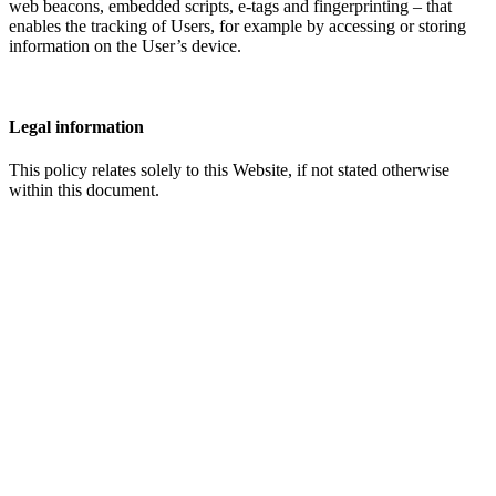
web beacons, embedded scripts, e-tags and fingerprinting – that
enables the tracking of Users, for example by accessing or storing
information on the User’s device.​​​​‌ ‍ ​‍​‍‌‍ ‌ ​‍‌‍‍‌‌‍‌ ‌‍‍‌‌‍ ‍​‍​‍​ ‍‍​‍​‍‌ ​ ‌‍​‌‌‍ ‍‌‍‍‌‌ ‌​‌ ‍‌​‍ ‍‌‍‍‌‌‍ ​‍​‍​‍ ​​‍​‍‌‍‍​‌ ​‍‌‍‌‌‌‍‌‍​‍​‍​ ‍‍​‍​‍‌‍‍​‌ ‌​‌ ‌​‌ ​​‌ ​ ​ ‍‍​‍ ​‍ ‌‍ ​​‍ ‌‌‍​‌‌‍ ‍‌‍‌​​‍ ‌‌ ​‍​‍ ‌‌‍‍​‌‍ ‌ ‌​‌‍‌‌‌‍ ​‌ ​ ​‍ ‌‌ ​ ‌ ‌​‌ ‌‌‌‍‌​‌‍‍‌‌‍ ​‍ ‍‌ ‌‍‌‍‌‌‌ ​‍‌‍​ ‌‍‌‌‌‍ ​​‍ ‍‌‍​‌‌ ​​‌ ​​​‍ ‌‍‍‌‌‍ ‍‌ ‌​‌‍‌‌‌‍ ‍‌ ‌​​‍ ‌‍‌‌‌‍‌​‌‍‍‌‌ ‌​​‍ ‌‍ ‌‌‍ ‌‍‌​‌‍‌‌​ ‌‌ ​​‌ ​‍‌‍‌‌‌ ​ ‌‍‌‌‌‍ ‍‌ ‌​‌‍​‌‌ ‌​‌‍‍‌‌‍ ‌‍ ‍​ ‍ ‌‍‍‌‌‍‌​​ ‌​ ​ ‌‍‌‌‌‍​‍​ ‌‌​ ​‌‌‍‌​‌‍​‍​ ​‌​‍ ‌‌‍‌‍​ ‌ ‌‍​‌​ ‌‌​‍ ‌​ ‌​‌‍‌‌​ ‌ ​ ​​​‍ ‌​ ‍‌​ ‌‌​ ​ ​ ‌‌​‍ ‌​ ​​‌‍‌​​ ​​​ ​ ​ ‌‍​ ‌‌​ ‌​​ ​​‌‍‌‌​ ‌‍​ ‌‌​ ​ ​ ‍ ‌ ‌​‌ ‍‌‌ ​​‌‍‌‌​ ‌‌‍‍​‌‍ ‌ ‌​‌‍‌‌‌‍ ​‌‌​ ‌‍‍‌‌ ‌​‌‍‌‌‌‌​​‌‍​‌‌‍‌ ‌‍‌‌​ ‍ ‌ ​​‌‍​‌‌ ‌​‌‍‍​​ ‌‌ ​​‌‍​‌‌‍‌ ‌‍‌‌‌​​‍‌ ‌‌‌‍‍‌‌‍ ​‌‍‌​‌‍‌‌‌ ​‍​‍‌‌​ ‌‌‌​​‍‌‌ ‌‍‍ ‌‍‌‌‌ ‍‌​‍‌‌​ ​ ‌​‌​​‍‌‌​ ​ ‌​‌​​‍‌‌​ ​‍​ ​‍‌‍‌‌​ ‌‍‌‍​ ‌‍‌‌‌‍​‌​ ​‍​ ​‌‌‍​‍​ ​‍‌‍​‍​ ‌‌‌‍‌‌​‍‌‌​ ​‍​ ​‍​‍‌‌​ ‌‌‌​‌​​‍ ‍‌‍​‍‌‍ ‌‍‌​‌ ‍‌​‍‌‌​ ‌‌‌​​‍‌‌ ‌‍‍ ‌‍‌‌‌ ‍‌​‍‌‌​ ​ ‌​‌​​‍‌‌​ ​ ‌​‌​​‍‌‌​ ​‍​ ​‍​ ‌ ​ ​‌​ ‌​‌‍‌​​ ​ ‌‍​‌​ ‌‍​ ​​‌‍​‌​ ​‍​ ‌‍‌‍​‌​‍‌‌​ ​‍​ ​‍​‍‌‌​ ‌‌‌​‌​​‍ ‍‌‍​ ‌‍‍​‌‍‍‌‌‍ ​‌‍‌​‌ ​‍‌‍‌‌‌‍ ‍​‍‌‌​ ‌‌‌​​‍‌‌ ‌‍‍ ‌‍‌‌‌ ‍‌​‍‌‌​ ​ ‌​‌​​‍‌‌​ ​ ‌​‌​​‍‌‌​ ​‍​ ​‍​ ‍​​ ‌ ​ ‌‍​ ‌‌​ ​​‌‍​‌​ ‌​​ ‌ ‌‍​‍​ ‍​​ ​‌‌‍‌‌​‍‌‌​ ​‍​ ​‍​‍‌‌​ ‌‌‌​‌​​‍ ‍‌ ‌​‌‍‌‌‌ ‍​‌ ‌​​ ‌‍​‍‌‍​‌‌ ​ ‌‍‌‌‌‌‌‌‌ ​‍‌‍ ​​ ‌‌‍‍​‌ ‌​‌ ‌​‌ ​​‌ ​ ​‍‌‌​ ​ ‌​​‌​‍‌‌​ ​‍‌​‌‍​‍‌‌​ ​‍‌​‌‍‌‍ ​​‍ ‌‌‍​‌‌‍ ‍‌‍‌​​‍ ‌‌ ​‍​‍ ‌‌‍‍​‌‍ ‌ ‌​‌‍‌‌‌‍ ​‌ ​ ​‍ ‌‌ ​ ‌ ‌​‌ ‌‌‌‍‌​‌‍‍‌‌‍ ​‍ ‍‌ ‌‍‌‍‌‌‌ ​‍‌‍​ ‌‍‌‌‌‍ ​​‍ ‍‌‍​‌‌ ​​‌ ​​​‍‌‍‌‍‍‌‌‍‌​​ ‌​ ​ ‌‍‌‌‌‍​‍​ ‌‌​ ​‌‌‍‌​‌‍​‍​ ​‌​‍ ‌‌‍‌‍​ ‌ ‌‍​‌​ ‌‌​‍ ‌​ ‌​‌‍‌‌​ ‌ ​ ​​​‍ ‌​ ‍‌​ ‌‌​ ​ ​ ‌‌​‍ ‌​ ​​‌‍‌​​ ​​​ ​ ​ ‌‍​ ‌‌​ ‌​​ ​​‌‍‌‌​ ‌‍​ ‌‌​ ​ ​‍‌‍‌ ‌​‌ ‍‌‌ ​​‌‍‌‌​ ‌‌‍‍​‌‍ ‌ ‌​‌‍‌‌‌‍ ​‌‌​ ‌‍‍‌‌ ‌​‌‍‌‌‌‌​​‌‍​‌‌‍‌ ‌‍‌‌​‍‌‍‌ ​​‌‍​‌‌ ‌​‌‍‍​​ ‌‌ ​​‌‍​‌‌‍‌ ‌‍‌‌‌​​‍‌ ‌‌‌‍‍‌‌‍ ​‌‍‌​‌‍‌‌‌ ​‍​‍‌‌​ ‌‌‌​​‍‌‌ ‌‍‍ ‌‍‌‌‌ ‍‌​‍‌‌​ ​ ‌​‌​​‍‌‌​ ​ ‌​‌​​‍‌‌​ ​‍​ ​‍‌‍‌‌​ ‌‍‌‍​ ‌‍‌‌‌‍​‌​ ​‍​ ​‌‌‍​‍​ ​‍‌‍​‍​ ‌‌‌‍‌‌​‍‌‌​ ​‍​ ​‍​‍‌‌​ ‌‌‌​‌​​‍ ‍‌‍​‍‌‍ ‌‍‌​‌ ‍‌​‍‌‌​ ‌‌‌​​‍‌‌ ‌‍‍ ‌‍‌‌‌ ‍‌​‍‌‌​ ​ ‌​‌​​‍‌‌​ ​ ‌​‌​​‍‌‌​ ​‍​ ​‍​ ‌ ​ ​‌​ ‌​‌‍‌​​ ​ ‌‍​‌​ ‌‍​ ​​‌‍​‌​ ​‍​ ‌‍‌‍​‌​‍‌‌​ ​‍​ ​‍​‍‌‌​ ‌‌‌​‌​​‍ ‍‌‍​ ‌‍‍​‌‍‍‌‌‍ ​‌‍‌​‌ ​‍‌‍‌‌‌‍ ‍​‍‌‌​ ‌‌‌​​‍‌‌ ‌‍‍ ‌‍‌‌‌ ‍‌​‍‌‌​ ​ ‌​‌​​‍‌‌​ ​ ‌​‌​​‍‌‌​ ​‍​ ​‍​ ‍​​ ‌ ​ ‌‍​ ‌‌​ ​​‌‍​‌​ ‌​​ ‌ ‌‍​‍​ ‍​​ ​‌‌‍‌‌​‍‌‌​ ​‍​ ​‍​‍‌‌​ ‌‌‌​‌​​‍ ‍‌ ‌​‌‍‌‌‌ ‍​‌ ‌​​‍‌‍‌ ​​‌‍‌‌‌ ​‍‌ ​ ‌ ​​‌‍‌‌‌‍​ ‌ ‌​‌‍‍‌‌ ‌‍‌‍‌‌​ ‌‌ ​​‌ ‌‌‌‍​‍‌‍ ​‌‍‍‌‌ ​ ‌‍‍​‌‍‌‌‌‍‌​​‍​‍‌ ‌
Legal information​​​​‌ ‍ ​‍​‍‌‍ ‌ ​‍‌‍‍‌‌‍‌ ‌‍‍‌‌‍ ‍​‍​‍​ ‍‍​‍​‍‌ ​ ‌‍​‌‌‍ ‍‌‍‍‌‌ ‌​‌ ‍‌​‍ ‍‌‍‍‌‌‍ ​‍​‍​‍ ​​‍​‍‌‍‍​‌ ​‍‌‍‌‌‌‍‌‍​‍​‍​ ‍‍​‍​‍‌‍‍​‌ ‌​‌ ‌​‌ ​​‌ ​ ​ ‍‍​‍ ​‍ ‌‍ ​​‍ ‌‌‍​‌‌‍ ‍‌‍‌​​‍ ‌‌ ​‍​‍ ‌‌‍‍​‌‍ ‌ ‌​‌‍‌‌‌‍ ​‌ ​ ​‍ ‌‌ ​ ‌ ‌​‌ ‌‌‌‍‌​‌‍‍‌‌‍ ​‍ ‍‌ ‌‍‌‍‌‌‌ ​‍‌‍​ ‌‍‌‌‌‍ ​​‍ ‍‌‍​‌‌ ​​‌ ​​​‍ ‌‍‍‌‌‍ ‍‌ ‌​‌‍‌‌‌‍ ‍‌ ‌​​‍ ‌‍‌‌‌‍‌​‌‍‍‌‌ ‌​​‍ ‌‍ ‌‌‍ ‌‍‌​‌‍‌‌​ ‌‌ ​​‌ ​‍‌‍‌‌‌ ​ ‌‍‌‌‌‍ ‍‌ ‌​‌‍​‌‌ ‌​‌‍‍‌‌‍ ‌‍ ‍​ ‍ ‌‍‍‌‌‍‌​​ ‌​ ​ ‌‍‌‌‌‍​‍​ ‌‌​ ​‌‌‍‌​‌‍​‍​ ​‌​‍ ‌‌‍‌‍​ ‌ ‌‍​‌​ ‌‌​‍ ‌​ ‌​‌‍‌‌​ ‌ ​ ​​​‍ ‌​ ‍‌​ ‌‌​ ​ ​ ‌‌​‍ ‌​ ​​‌‍‌​​ ​​​ ​ ​ ‌‍​ ‌‌​ ‌​​ ​​‌‍‌‌​ ‌‍​ ‌‌​ ​ ​ ‍ ‌ ‌​‌ ‍‌‌ ​​‌‍‌‌​ ‌‌‍‍​‌‍ ‌ ‌​‌‍‌‌‌‍ ​‌‌​ ‌‍‍‌‌ ‌​‌‍‌‌‌‌​​‌‍​‌‌‍‌ ‌‍‌‌​ ‍ ‌ ​​‌‍​‌‌ ‌​‌‍‍​​ ‌‌ ​​‌‍​‌‌‍‌ ‌‍‌‌‌​​‍‌ ‌‌‌‍‍‌‌‍ ​‌‍‌​‌‍‌‌‌ ​‍​‍‌‌​ ‌‌‌​​‍‌‌ ‌‍‍ ‌‍‌‌‌ ‍‌​‍‌‌​ ​ ‌​‌​​‍‌‌​ ​ ‌​‌​​‍‌‌​ ​‍​ ​‍‌‍‌‌​ ‌‍‌‍​ ‌‍‌‌‌‍​‌​ ​‍​ ​‌‌‍​‍​ ​‍‌‍​‍​ ‌‌‌‍‌‌​‍‌‌​ ​‍​ ​‍​‍‌‌​ ‌‌‌​‌​​‍ ‍‌‍​‍‌‍ ‌‍‌​‌ ‍‌​‍‌‌​ ‌‌‌​​‍‌‌ ‌‍‍ ‌‍‌‌‌ ‍‌​‍‌‌​ ​ ‌​‌​​‍‌‌​ ​ ‌​‌​​‍‌‌​ ​‍​ ​‍‌‍‌​​ ​​‌‍‌‍‌‍​‌​ ‌​‌‍​‍​ ​ ​ ‌ ‌‍‌‌‌‍‌‌​ ‍​‌‍‌‍​‍‌‌​ ​‍​ ​‍​‍‌‌​ ‌‌‌​‌​​‍ ‍‌‍​ ‌‍‍​‌‍‍‌‌‍ ​‌‍‌​‌ ​‍‌‍‌‌‌‍ ‍​‍‌‌​ ‌‌‌​​‍‌‌ ‌‍‍ ‌‍‌‌‌ ‍‌​‍‌‌​ ​ ‌​‌​​‍‌‌​ ​ ‌​‌​​‍‌‌​ ​‍​ ​‍‌‍‌‍​ ‌​‌‍‌‍​ ‌‌​ ​‍​ ‌‌​ ‌ ‌‍​‌​ ‍‌​ ​ ​ ​‍‌‍​‍​‍‌‌​ ​‍​ ​‍​‍‌‌​ ‌‌‌​‌​​‍ ‍‌ ‌​‌‍‌‌‌ ‍​‌ ‌​​ ‌‍​‍‌‍​‌‌ ​ ‌‍‌‌‌‌‌‌‌ ​‍‌‍ ​​ ‌‌‍‍​‌ ‌​‌ ‌​‌ ​​‌ ​ ​‍‌‌​ ​ ‌​​‌​‍‌‌​ ​‍‌​‌‍​‍‌‌​ ​‍‌​‌‍‌‍ ​​‍ ‌‌‍​‌‌‍ ‍‌‍‌​​‍ ‌‌ ​‍​‍ ‌‌‍‍​‌‍ ‌ ‌​‌‍‌‌‌‍ ​‌ ​ ​‍ ‌‌ ​ ‌ ‌​‌ ‌‌‌‍‌​‌‍‍‌‌‍ ​‍ ‍‌ ‌‍‌‍‌‌‌ ​‍‌‍​ ‌‍‌‌‌‍ ​​‍ ‍‌‍​‌‌ ​​‌ ​​​‍‌‍‌‍‍‌‌‍‌​​ ‌​ ​ ‌‍‌‌‌‍​‍​ ‌‌​ ​‌‌‍‌​‌‍​‍​ ​‌​‍ ‌‌‍‌‍​ ‌ ‌‍​‌​ ‌‌​‍ ‌​ ‌​‌‍‌‌​ ‌ ​ ​​​‍ ‌​ ‍‌​ ‌‌​ ​ ​ ‌‌​‍ ‌​ ​​‌‍‌​​ ​​​ ​ ​ ‌‍​ ‌‌​ ‌​​ ​​‌‍‌‌​ ‌‍​ ‌‌​ ​ ​‍‌‍‌ ‌​‌ ‍‌‌ ​​‌‍‌‌​ ‌‌‍‍​‌‍ ‌ ‌​‌‍‌‌‌‍ ​‌‌​ ‌‍‍‌‌ ‌​‌‍‌‌‌‌​​‌‍​‌‌‍‌ ‌‍‌‌​‍‌‍‌ ​​‌‍​‌‌ ‌​‌‍‍​​ ‌‌ ​​‌‍​‌‌‍‌ ‌‍‌‌‌​​‍‌ ‌‌‌‍‍‌‌‍ ​‌‍‌​‌‍‌‌‌ ​‍​‍‌‌​ ‌‌‌​​‍‌‌ ‌‍‍ ‌‍‌‌‌ ‍‌​‍‌‌​ ​ ‌​‌​​‍‌‌​ ​ ‌​‌​​‍‌‌​ ​‍​ ​‍‌‍‌‌​ ‌‍‌‍​ ‌‍‌‌‌‍​‌​ ​‍​ ​‌‌‍​‍​ ​‍‌‍​‍​ ‌‌‌‍‌‌​‍‌‌​ ​‍​ ​‍​‍‌‌​ ‌‌‌​‌​​‍ ‍‌‍​‍‌‍ ‌‍‌​‌ ‍‌​‍‌‌​ ‌‌‌​​‍‌‌ ‌‍‍ ‌‍‌‌‌ ‍‌​‍‌‌​ ​ ‌​‌​​‍‌‌​ ​ ‌​‌​​‍‌‌​ ​‍​ ​‍‌‍‌​​ ​​‌‍‌‍‌‍​‌​ ‌​‌‍​‍​ ​ ​ ‌ ‌‍‌‌‌‍‌‌​ ‍​‌‍‌‍​‍‌‌​ ​‍​ ​‍​‍‌‌​ ‌‌‌​‌​​‍ ‍‌‍​ ‌‍‍​‌‍‍‌‌‍ ​‌‍‌​‌ ​‍‌‍‌‌‌‍ ‍​‍‌‌​ ‌‌‌​​‍‌‌ ‌‍‍ ‌‍‌‌‌ ‍‌​‍‌‌​ ​ ‌​‌​​‍‌‌​ ​ ‌​‌​​‍‌‌​ ​‍​ ​‍‌‍‌‍​ ‌​‌‍‌‍​ ‌‌​ ​‍​ ‌‌​ ‌ ‌‍​‌​ ‍‌​ ​ ​ ​‍‌‍​‍​‍‌‌​ ​‍​ ​‍​‍‌‌​ ‌‌‌​‌​​‍ ‍‌ ‌​‌‍‌‌‌ ‍​‌ ‌​​‍‌‍‌ ​​‌‍‌‌‌ ​‍‌ ​ ‌ ​​‌‍‌‌‌‍​ ‌ ‌​‌‍‍‌‌ ‌‍‌‍‌‌​ ‌‌ ​​‌ ‌‌‌‍​‍‌‍ ​‌‍‍‌‌ ​ ‌‍‍​‌‍‌‌‌‍‌​​‍​‍‌ ‌
This policy relates solely to this Website, if not stated otherwise
within this document.​​​​‌ ‍ ​‍​‍‌‍ ‌ ​‍‌‍‍‌‌‍‌ ‌‍‍‌‌‍ ‍​‍​‍​ ‍‍​‍​‍‌ ​ ‌‍​‌‌‍ ‍‌‍‍‌‌ ‌​‌ ‍‌​‍ ‍‌‍‍‌‌‍ ​‍​‍​‍ ​​‍​‍‌‍‍​‌ ​‍‌‍‌‌‌‍‌‍​‍​‍​ ‍‍​‍​‍‌‍‍​‌ ‌​‌ ‌​‌ ​​‌ ​ ​ ‍‍​‍ ​‍ ‌‍ ​​‍ ‌‌‍​‌‌‍ ‍‌‍‌​​‍ ‌‌ ​‍​‍ ‌‌‍‍​‌‍ ‌ ‌​‌‍‌‌‌‍ ​‌ ​ ​‍ ‌‌ ​ ‌ ‌​‌ ‌‌‌‍‌​‌‍‍‌‌‍ ​‍ ‍‌ ‌‍‌‍‌‌‌ ​‍‌‍​ ‌‍‌‌‌‍ ​​‍ ‍‌‍​‌‌ ​​‌ ​​​‍ ‌‍‍‌‌‍ ‍‌ ‌​‌‍‌‌‌‍ ‍‌ ‌​​‍ ‌‍‌‌‌‍‌​‌‍‍‌‌ ‌​​‍ ‌‍ ‌‌‍ ‌‍‌​‌‍‌‌​ ‌‌ ​​‌ ​‍‌‍‌‌‌ ​ ‌‍‌‌‌‍ ‍‌ ‌​‌‍​‌‌ ‌​‌‍‍‌‌‍ ‌‍ ‍​ ‍ ‌‍‍‌‌‍‌​​ ‌​ ​ ‌‍‌‌‌‍​‍​ ‌‌​ ​‌‌‍‌​‌‍​‍​ ​‌​‍ ‌‌‍‌‍​ ‌ ‌‍​‌​ ‌‌​‍ ‌​ ‌​‌‍‌‌​ ‌ ​ ​​​‍ ‌​ ‍‌​ ‌‌​ ​ ​ ‌‌​‍ ‌​ ​​‌‍‌​​ ​​​ ​ ​ ‌‍​ ‌‌​ ‌​​ ​​‌‍‌‌​ ‌‍​ ‌‌​ ​ ​ ‍ ‌ ‌​‌ ‍‌‌ ​​‌‍‌‌​ ‌‌‍‍​‌‍ ‌ ‌​‌‍‌‌‌‍ ​‌‌​ ‌‍‍‌‌ ‌​‌‍‌‌‌‌​​‌‍​‌‌‍‌ ‌‍‌‌​ ‍ ‌ ​​‌‍​‌‌ ‌​‌‍‍​​ ‌‌ ​​‌‍​‌‌‍‌ ‌‍‌‌‌​​‍‌ ‌‌‌‍‍‌‌‍ ​‌‍‌​‌‍‌‌‌ ​‍​‍‌‌​ ‌‌‌​​‍‌‌ ‌‍‍ ‌‍‌‌‌ ‍‌​‍‌‌​ ​ ‌​‌​​‍‌‌​ ​ ‌​‌​​‍‌‌​ ​‍​ ​‍‌‍‌‌​ ‌‍‌‍​ ‌‍‌‌‌‍​‌​ ​‍​ ​‌‌‍​‍​ ​‍‌‍​‍​ ‌‌‌‍‌‌​‍‌‌​ ​‍​ ​‍​‍‌‌​ ‌‌‌​‌​​‍ ‍‌‍​‍‌‍ ‌‍‌​‌ ‍‌​‍‌‌​ ‌‌‌​​‍‌‌ ‌‍‍ ‌‍‌‌‌ ‍‌​‍‌‌​ ​ ‌​‌​​‍‌‌​ ​ ‌​‌​​‍‌‌​ ​‍​ ​‍‌‍​‌​ ‍‌‌‍​‌​ ​‍​ ‌‍‌‍‌‍‌‍​‍​ ‌‍​ ‌‌​ ​​​ ​​​ ​ ​‍‌‌​ ​‍​ ​‍​‍‌‌​ ‌‌‌​‌​​‍ ‍‌‍​ ‌‍‍​‌‍‍‌‌‍ ​‌‍‌​‌ ​‍‌‍‌‌‌‍ ‍​‍‌‌​ ‌‌‌​​‍‌‌ ‌‍‍ ‌‍‌‌‌ ‍‌​‍‌‌​ ​ ‌​‌​​‍‌‌​ ​ ‌​‌​​‍‌‌​ ​‍​ ​‍‌‍‌​​ ‌​​ ​​‌‍‌‌​ ​‍‌‍​‌​ ​​‌‍‌​‌‍‌​‌‍‌‌​ ​​​ ​‍​‍‌‌​ ​‍​ ​‍​‍‌‌​ ‌‌‌​‌​​‍ ‍‌ ‌​‌‍‌‌‌ ‍​‌ ‌​​ ‌‍​‍‌‍​‌‌ ​ ‌‍‌‌‌‌‌‌‌ ​‍‌‍ ​​ ‌‌‍‍​‌ ‌​‌ ‌​‌ ​​‌ ​ ​‍‌‌​ ​ ‌​​‌​‍‌‌​ ​‍‌​‌‍​‍‌‌​ ​‍‌​‌‍‌‍ ​​‍ ‌‌‍​‌‌‍ ‍‌‍‌​​‍ ‌‌ ​‍​‍ ‌‌‍‍​‌‍ ‌ ‌​‌‍‌‌‌‍ ​‌ ​ ​‍ ‌‌ ​ ‌ ‌​‌ ‌‌‌‍‌​‌‍‍‌‌‍ ​‍ ‍‌ ‌‍‌‍‌‌‌ ​‍‌‍​ ‌‍‌‌‌‍ ​​‍ ‍‌‍​‌‌ ​​‌ ​​​‍‌‍‌‍‍‌‌‍‌​​ ‌​ ​ ‌‍‌‌‌‍​‍​ ‌‌​ ​‌‌‍‌​‌‍​‍​ ​‌​‍ ‌‌‍‌‍​ ‌ ‌‍​‌​ ‌‌​‍ ‌​ ‌​‌‍‌‌​ ‌ ​ ​​​‍ ‌​ ‍‌​ ‌‌​ ​ ​ ‌‌​‍ ‌​ ​​‌‍‌​​ ​​​ ​ ​ ‌‍​ ‌‌​ ‌​​ ​​‌‍‌‌​ ‌‍​ ‌‌​ ​ ​‍‌‍‌ ‌​‌ ‍‌‌ ​​‌‍‌‌​ ‌‌‍‍​‌‍ ‌ ‌​‌‍‌‌‌‍ ​‌‌​ ‌‍‍‌‌ ‌​‌‍‌‌‌‌​​‌‍​‌‌‍‌ ‌‍‌‌​‍‌‍‌ ​​‌‍​‌‌ ‌​‌‍‍​​ ‌‌ ​​‌‍​‌‌‍‌ ‌‍‌‌‌​​‍‌ ‌‌‌‍‍‌‌‍ ​‌‍‌​‌‍‌‌‌ ​‍​‍‌‌​ ‌‌‌​​‍‌‌ ‌‍‍ ‌‍‌‌‌ ‍‌​‍‌‌​ ​ ‌​‌​​‍‌‌​ ​ ‌​‌​​‍‌‌​ ​‍​ ​‍‌‍‌‌​ ‌‍‌‍​ ‌‍‌‌‌‍​‌​ ​‍​ ​‌‌‍​‍​ ​‍‌‍​‍​ ‌‌‌‍‌‌​‍‌‌​ ​‍​ ​‍​‍‌‌​ ‌‌‌​‌​​‍ ‍‌‍​‍‌‍ ‌‍‌​‌ ‍‌​‍‌‌​ ‌‌‌​​‍‌‌ ‌‍‍ ‌‍‌‌‌ ‍‌​‍‌‌​ ​ ‌​‌​​‍‌‌​ ​ ‌​‌​​‍‌‌​ ​‍​ ​‍‌‍​‌​ ‍‌‌‍​‌​ ​‍​ ‌‍‌‍‌‍‌‍​‍​ ‌‍​ ‌‌​ ​​​ ​​​ ​ ​‍‌‌​ ​‍​ ​‍​‍‌‌​ ‌‌‌​‌​​‍ ‍‌‍​ ‌‍‍​‌‍‍‌‌‍ ​‌‍‌​‌ ​‍‌‍‌‌‌‍ ‍​‍‌‌​ ‌‌‌​​‍‌‌ ‌‍‍ ‌‍‌‌‌ ‍‌​‍‌‌​ ​ ‌​‌​​‍‌‌​ ​ ‌​‌​​‍‌‌​ ​‍​ ​‍‌‍‌​​ ‌​​ ​​‌‍‌‌​ ​‍‌‍​‌​ ​​‌‍‌​‌‍‌​‌‍‌‌​ ​​​ ​‍​‍‌‌​ ​‍​ ​‍​‍‌‌​ ‌‌‌​‌​​‍ ‍‌ ‌​‌‍‌‌‌ ‍​‌ ‌​​‍‌‍‌ ​​‌‍‌‌‌ ​‍‌ ​ ‌ ​​‌‍‌‌‌‍​ ‌ ‌​‌‍‍‌‌ ‌‍‌‍‌‌​ ‌‌ ​​‌ ‌‌‌‍​‍‌‍ ​‌‍‍‌‌ ​ ‌‍‍​‌‍‌‌‌‍‌​​‍​‍‌ ‌