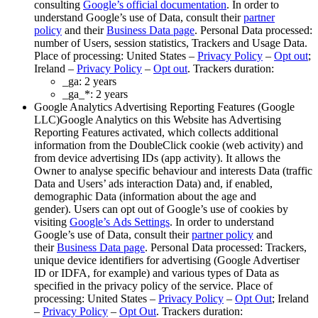
consulting ​​​​‌ ‍ ​‍​‍‌‍ ‌ ​‍‌‍‍‌‌‍‌ ‌‍‍‌‌‍ ‍​‍​‍​ ‍‍​‍​‍‌ ​ ‌‍​‌‌‍ ‍‌‍‍‌‌ ‌​‌ ‍‌​‍ ‍‌‍‍‌‌‍ ​‍​‍​‍ ​​‍​‍‌‍‍​‌ ​‍‌‍‌‌‌‍‌‍​‍​‍​ ‍‍​‍​‍‌‍‍​‌ ‌​‌ ‌​‌ ​​‌ ​ ​ ‍‍​‍ ​‍ ‌‍ ​​‍ ‌‌‍​‌‌‍ ‍‌‍‌​​‍ ‌‌ ​‍​‍ ‌‌‍‍​‌‍ ‌ ‌​‌‍‌‌‌‍ ​‌ ​ ​‍ ‌‌ ​ ‌ ‌​‌ ‌‌‌‍‌​‌‍‍‌‌‍ ​‍ ‍‌ ‌‍‌‍‌‌‌ ​‍‌‍​ ‌‍‌‌‌‍ ​​‍ ‍‌‍​‌‌ ​​‌ ​​​‍ ‌‍‍‌‌‍ ‍‌ ‌​‌‍‌‌‌‍ ‍‌ ‌​​‍ ‌‍‌‌‌‍‌​‌‍‍‌‌ ‌​​‍ ‌‍ ‌‌‍ ‌‍‌​‌‍‌‌​ ‌‌ ​​‌ ​‍‌‍‌‌‌ ​ ‌‍‌‌‌‍ ‍‌ ‌​‌‍​‌‌ ‌​‌‍‍‌‌‍ ‌‍ ‍​ ‍ ‌‍‍‌‌‍‌​​ ‌​ ​ ‌‍‌‌‌‍​‍​ ‌‌​ ​‌‌‍‌​‌‍​‍​ ​‌​‍ ‌‌‍‌‍​ ‌ ‌‍​‌​ ‌‌​‍ ‌​ ‌​‌‍‌‌​ ‌ ​ ​​​‍ ‌​ ‍‌​ ‌‌​ ​ ​ ‌‌​‍ ‌​ ​​‌‍‌​​ ​​​ ​ ​ ‌‍​ ‌‌​ ‌​​ ​​‌‍‌‌​ ‌‍​ ‌‌​ ​ ​ ‍ ‌ ‌​‌ ‍‌‌ ​​‌‍‌‌​ ‌‌‍‍​‌‍ ‌ ‌​‌‍‌‌‌‍ ​‌‌​ ‌‍‍‌‌ ‌​‌‍‌‌‌‌​​‌‍​‌‌‍‌ ‌‍‌‌​ ‍ ‌ ​​‌‍​‌‌ ‌​‌‍‍​​ ‌‌ ​​‌‍​‌‌‍‌ ‌‍‌‌‌​​‍‌ ‌‌‌‍‍‌‌‍ ​‌‍‌​‌‍‌‌‌ ​‍​‍‌‌​ ‌‌‌​​‍‌‌ ‌‍‍ ‌‍‌‌‌ ‍‌​‍‌‌​ ​ ‌​‌​​‍‌‌​ ​ ‌​‌​​‍‌‌​ ​‍​ ​‍‌‍‌‌​ ‌‍‌‍​ ‌‍‌‌‌‍​‌​ ​‍​ ​‌‌‍​‍​ ​‍‌‍​‍​ ‌‌‌‍‌‌​‍‌‌​ ​‍​ ​‍​‍‌‌​ ‌‌‌​‌​​‍ ‍‌‍​‍‌‍ ‌‍‌​‌ ‍‌​‍‌‌​ ‌‌‌​​‍‌‌ ‌‍‍ ‌‍‌‌‌ ‍‌​‍‌‌​ ​ ‌​‌​​‍‌‌​ ​ ‌​‌​​‍‌‌​ ​‍​ ​‍‌‍​‌​ ‌​​ ‌​​ ‌ ​ ‌‍​ ​‌‌‍‌‌​ ​​​ ​‍‌‍‌‍‌‍‌‍‌‍​‌​‍‌‌​ ​‍​ ​‍​‍‌‌​ ‌‌‌​‌​​‍ ‍‌‍​ ‌‍‍​‌‍‍‌‌‍ ​‌‍‌​‌ ​‍‌‍‌‌‌‍ ‍​‍‌‌​ ‌‌‌​​‍‌‌ ‌‍‍ ‌‍‌‌‌ ‍‌​‍‌‌​ ​ ‌​‌​​‍‌‌​ ​ ‌​‌​​‍‌‌​ ​‍​ ​‍​ ‌‍‌‍​‌​ ‍‌‌‍​‍​ ‍​​ ‌​​ ‌ ‌‍​‍​ ‍‌​ ​ ​ ‍‌‌‍‌‌​‍‌‌​ ​‍​ ​‍​‍‌‌​ ‌‌‌​‌​​‍ ‍‌ ‌​‌‍‌‌‌ ‍​‌ ‌​​ ‌‍​‍‌‍​‌‌ ​ ‌‍‌‌‌‌‌‌‌ ​‍‌‍ ​​ ‌‌‍‍​‌ ‌​‌ ‌​‌ ​​‌ ​ ​‍‌‌​ ​ ‌​​‌​‍‌‌​ ​‍‌​‌‍​‍‌‌​ ​‍‌​‌‍‌‍ ​​‍ ‌‌‍​‌‌‍ ‍‌‍‌​​‍ ‌‌ ​‍​‍ ‌‌‍‍​‌‍ ‌ ‌​‌‍‌‌‌‍ ​‌ ​ ​‍ ‌‌ ​ ‌ ‌​‌ ‌‌‌‍‌​‌‍‍‌‌‍ ​‍ ‍‌ ‌‍‌‍‌‌‌ ​‍‌‍​ ‌‍‌‌‌‍ ​​‍ ‍‌‍​‌‌ ​​‌ ​​​‍‌‍‌‍‍‌‌‍‌​​ ‌​ ​ ‌‍‌‌‌‍​‍​ ‌‌​ ​‌‌‍‌​‌‍​‍​ ​‌​‍ ‌‌‍‌‍​ ‌ ‌‍​‌​ ‌‌​‍ ‌​ ‌​‌‍‌‌​ ‌ ​ ​​​‍ ‌​ ‍‌​ ‌‌​ ​ ​ ‌‌​‍ ‌​ ​​‌‍‌​​ ​​​ ​ ​ ‌‍​ ‌‌​ ‌​​ ​​‌‍‌‌​ ‌‍​ ‌‌​ ​ ​‍‌‍‌ ‌​‌ ‍‌‌ ​​‌‍‌‌​ ‌‌‍‍​‌‍ ‌ ‌​‌‍‌‌‌‍ ​‌‌​ ‌‍‍‌‌ ‌​‌‍‌‌‌‌​​‌‍​‌‌‍‌ ‌‍‌‌​‍‌‍‌ ​​‌‍​‌‌ ‌​‌‍‍​​ ‌‌ ​​‌‍​‌‌‍‌ ‌‍‌‌‌​​‍‌ ‌‌‌‍‍‌‌‍ ​‌‍‌​‌‍‌‌‌ ​‍​‍‌‌​ ‌‌‌​​‍‌‌ ‌‍‍ ‌‍‌‌‌ ‍‌​‍‌‌​ ​ ‌​‌​​‍‌‌​ ​ ‌​‌​​‍‌‌​ ​‍​ ​‍‌‍‌‌​ ‌‍‌‍​ ‌‍‌‌‌‍​‌​ ​‍​ ​‌‌‍​‍​ ​‍‌‍​‍​ ‌‌‌‍‌‌​‍‌‌​ ​‍​ ​‍​‍‌‌​ ‌‌‌​‌​​‍ ‍‌‍​‍‌‍ ‌‍‌​‌ ‍‌​‍‌‌​ ‌‌‌​​‍‌‌ ‌‍‍ ‌‍‌‌‌ ‍‌​‍‌‌​ ​ ‌​‌​​‍‌‌​ ​ ‌​‌​​‍‌‌​ ​‍​ ​‍‌‍​‌​ ‌​​ ‌​​ ‌ ​ ‌‍​ ​‌‌‍‌‌​ ​​​ ​‍‌‍‌‍‌‍‌‍‌‍​‌​‍‌‌​ ​‍​ ​‍​‍‌‌​ ‌‌‌​‌​​‍ ‍‌‍​ ‌‍‍​‌‍‍‌‌‍ ​‌‍‌​‌ ​‍‌‍‌‌‌‍ ‍​‍‌‌​ ‌‌‌​​‍‌‌ ‌‍‍ ‌‍‌‌‌ ‍‌​‍‌‌​ ​ ‌​‌​​‍‌‌​ ​ ‌​‌​​‍‌‌​ ​‍​ ​‍​ ‌‍‌‍​‌​ ‍‌‌‍​‍​ ‍​​ ‌​​ ‌ ‌‍​‍​ ‍‌​ ​ ​ ‍‌‌‍‌‌​‍‌‌​ ​‍​ ​‍​‍‌‌​ ‌‌‌​‌​​‍ ‍‌ ‌​‌‍‌‌‌ ‍​‌ ‌​​‍‌‍‌ ​​‌‍‌‌‌ ​‍‌ ​ ‌ ​​‌‍‌‌‌‍​ ‌ ‌​‌‍‍‌‌ ‌‍‌‍‌‌​ ‌‌ ​​‌ ‌‌‌‍​‍‌‍ ​‌‍‍‌‌ ​ ‌‍‍​‌‍‌‌‌‍‌​​‍​‍‌ ‌
Google’s official documentation​​​​‌ ‍ ​‍​‍‌‍ ‌ ​‍‌‍‍‌‌‍‌ ‌‍‍‌‌‍ ‍​‍​‍​ ‍‍​‍​‍‌ ​ ‌‍​‌‌‍ ‍‌‍‍‌‌ ‌​‌ ‍‌​‍ ‍‌‍‍‌‌‍ ​‍​‍​‍ ​​‍​‍‌‍‍​‌ ​‍‌‍‌‌‌‍‌‍​‍​‍​ ‍‍​‍​‍‌‍‍​‌ ‌​‌ ‌​‌ ​​‌ ​ ​ ‍‍​‍ ​‍ ‌‍ ​​‍ ‌‌‍​‌‌‍ ‍‌‍‌​​‍ ‌‌ ​‍​‍ ‌‌‍‍​‌‍ ‌ ‌​‌‍‌‌‌‍ ​‌ ​ ​‍ ‌‌ ​ ‌ ‌​‌ ‌‌‌‍‌​‌‍‍‌‌‍ ​‍ ‍‌ ‌‍‌‍‌‌‌ ​‍‌‍​ ‌‍‌‌‌‍ ​​‍ ‍‌‍​‌‌ ​​‌ ​​​‍ ‌‍‍‌‌‍ ‍‌ ‌​‌‍‌‌‌‍ ‍‌ ‌​​‍ ‌‍‌‌‌‍‌​‌‍‍‌‌ ‌​​‍ ‌‍ ‌‌‍ ‌‍‌​‌‍‌‌​ ‌‌ ​​‌ ​‍‌‍‌‌‌ ​ ‌‍‌‌‌‍ ‍‌ ‌​‌‍​‌‌ ‌​‌‍‍‌‌‍ ‌‍ ‍​ ‍ ‌‍‍‌‌‍‌​​ ‌​ ​ ‌‍‌‌‌‍​‍​ ‌‌​ ​‌‌‍‌​‌‍​‍​ ​‌​‍ ‌‌‍‌‍​ ‌ ‌‍​‌​ ‌‌​‍ ‌​ ‌​‌‍‌‌​ ‌ ​ ​​​‍ ‌​ ‍‌​ ‌‌​ ​ ​ ‌‌​‍ ‌​ ​​‌‍‌​​ ​​​ ​ ​ ‌‍​ ‌‌​ ‌​​ ​​‌‍‌‌​ ‌‍​ ‌‌​ ​ ​ ‍ ‌ ‌​‌ ‍‌‌ ​​‌‍‌‌​ ‌‌‍‍​‌‍ ‌ ‌​‌‍‌‌‌‍ ​‌‌​ ‌‍‍‌‌ ‌​‌‍‌‌‌‌​​‌‍​‌‌‍‌ ‌‍‌‌​ ‍ ‌ ​​‌‍​‌‌ ‌​‌‍‍​​ ‌‌ ​​‌‍​‌‌‍‌ ‌‍‌‌‌​​‍‌ ‌‌‌‍‍‌‌‍ ​‌‍‌​‌‍‌‌‌ ​‍​‍‌‌​ ‌‌‌​​‍‌‌ ‌‍‍ ‌‍‌‌‌ ‍‌​‍‌‌​ ​ ‌​‌​​‍‌‌​ ​ ‌​‌​​‍‌‌​ ​‍​ ​‍‌‍‌‌​ ‌‍‌‍​ ‌‍‌‌‌‍​‌​ ​‍​ ​‌‌‍​‍​ ​‍‌‍​‍​ ‌‌‌‍‌‌​‍‌‌​ ​‍​ ​‍​‍‌‌​ ‌‌‌​‌​​‍ ‍‌‍​‍‌‍ ‌‍‌​‌ ‍‌​‍‌‌​ ‌‌‌​​‍‌‌ ‌‍‍ ‌‍‌‌‌ ‍‌​‍‌‌​ ​ ‌​‌​​‍‌‌​ ​ ‌​‌​​‍‌‌​ ​‍​ ​‍‌‍​‌​ ‌​​ ‌​​ ‌ ​ ‌‍​ ​‌‌‍‌‌​ ​​​ ​‍‌‍‌‍‌‍‌‍‌‍​‌​‍‌‌​ ​‍​ ​‍​‍‌‌​ ‌‌‌​‌​​‍ ‍‌‍​ ‌‍‍​‌‍‍‌‌‍ ​‌‍‌​‌ ​‍‌‍‌‌‌‍ ‍​‍‌‌​ ‌‌‌​​‍‌‌ ‌‍‍ ‌‍‌‌‌ ‍‌​‍‌‌​ ​ ‌​‌​​‍‌‌​ ​ ‌​‌​​‍‌‌​ ​‍​ ​‍‌‍​ ​ ​‍​ ​ ‌‍​ ​ ​​​ ‌‌​ ‍​​ ‌‍​ ‍‌‌‍​‌​ ‍‌‌‍‌‌​‍‌‌​ ​‍​ ​‍​‍‌‌​ ‌‌‌​‌​​‍ ‍‌ ‌​‌‍‌‌‌ ‍​‌ ‌​​ ‌‍​‍‌‍​‌‌ ​ ‌‍‌‌‌‌‌‌‌ ​‍‌‍ ​​ ‌‌‍‍​‌ ‌​‌ ‌​‌ ​​‌ ​ ​‍‌‌​ ​ ‌​​‌​‍‌‌​ ​‍‌​‌‍​‍‌‌​ ​‍‌​‌‍‌‍ ​​‍ ‌‌‍​‌‌‍ ‍‌‍‌​​‍ ‌‌ ​‍​‍ ‌‌‍‍​‌‍ ‌ ‌​‌‍‌‌‌‍ ​‌ ​ ​‍ ‌‌ ​ ‌ ‌​‌ ‌‌‌‍‌​‌‍‍‌‌‍ ​‍ ‍‌ ‌‍‌‍‌‌‌ ​‍‌‍​ ‌‍‌‌‌‍ ​​‍ ‍‌‍​‌‌ ​​‌ ​​​‍‌‍‌‍‍‌‌‍‌​​ ‌​ ​ ‌‍‌‌‌‍​‍​ ‌‌​ ​‌‌‍‌​‌‍​‍​ ​‌​‍ ‌‌‍‌‍​ ‌ ‌‍​‌​ ‌‌​‍ ‌​ ‌​‌‍‌‌​ ‌ ​ ​​​‍ ‌​ ‍‌​ ‌‌​ ​ ​ ‌‌​‍ ‌​ ​​‌‍‌​​ ​​​ ​ ​ ‌‍​ ‌‌​ ‌​​ ​​‌‍‌‌​ ‌‍​ ‌‌​ ​ ​‍‌‍‌ ‌​‌ ‍‌‌ ​​‌‍‌‌​ ‌‌‍‍​‌‍ ‌ ‌​‌‍‌‌‌‍ ​‌‌​ ‌‍‍‌‌ ‌​‌‍‌‌‌‌​​‌‍​‌‌‍‌ ‌‍‌‌​‍‌‍‌ ​​‌‍​‌‌ ‌​‌‍‍​​ ‌‌ ​​‌‍​‌‌‍‌ ‌‍‌‌‌​​‍‌ ‌‌‌‍‍‌‌‍ ​‌‍‌​‌‍‌‌‌ ​‍​‍‌‌​ ‌‌‌​​‍‌‌ ‌‍‍ ‌‍‌‌‌ ‍‌​‍‌‌​ ​ ‌​‌​​‍‌‌​ ​ ‌​‌​​‍‌‌​ ​‍​ ​‍‌‍‌‌​ ‌‍‌‍​ ‌‍‌‌‌‍​‌​ ​‍​ ​‌‌‍​‍​ ​‍‌‍​‍​ ‌‌‌‍‌‌​‍‌‌​ ​‍​ ​‍​‍‌‌​ ‌‌‌​‌​​‍ ‍‌‍​‍‌‍ ‌‍‌​‌ ‍‌​‍‌‌​ ‌‌‌​​‍‌‌ ‌‍‍ ‌‍‌‌‌ ‍‌​‍‌‌​ ​ ‌​‌​​‍‌‌​ ​ ‌​‌​​‍‌‌​ ​‍​ ​‍‌‍​‌​ ‌​​ ‌​​ ‌ ​ ‌‍​ ​‌‌‍‌‌​ ​​​ ​‍‌‍‌‍‌‍‌‍‌‍​‌​‍‌‌​ ​‍​ ​‍​‍‌‌​ ‌‌‌​‌​​‍ ‍‌‍​ ‌‍‍​‌‍‍‌‌‍ ​‌‍‌​‌ ​‍‌‍‌‌‌‍ ‍​‍‌‌​ ‌‌‌​​‍‌‌ ‌‍‍ ‌‍‌‌‌ ‍‌​‍‌‌​ ​ ‌​‌​​‍‌‌​ ​ ‌​‌​​‍‌‌​ ​‍​ ​‍‌‍​ ​ ​‍​ ​ ‌‍​ ​ ​​​ ‌‌​ ‍​​ ‌‍​ ‍‌‌‍​‌​ ‍‌‌‍‌‌​‍‌‌​ ​‍​ ​‍​‍‌‌​ ‌‌‌​‌​​‍ ‍‌ ‌​‌‍‌‌‌ ‍​‌ ‌​​‍‌‍‌ ​​‌‍‌‌‌ ​‍‌ ​ ‌ ​​‌‍‌‌‌‍​ ‌ ‌​‌‍‍‌‌ ‌‍‌‍‌‌​ ‌‌ ​​‌ ‌‌‌‍​‍‌‍ ​‌‍‍‌‌ ​ ‌‍‍​‌‍‌‌‌‍‌​​‍​‍‌ ‌
. In order to
understand Google’s use of Data, consult their ​​​​‌ ‍ ​‍​‍‌‍ ‌ ​‍‌‍‍‌‌‍‌ ‌‍‍‌‌‍ ‍​‍​‍​ ‍‍​‍​‍‌ ​ ‌‍​‌‌‍ ‍‌‍‍‌‌ ‌​‌ ‍‌​‍ ‍‌‍‍‌‌‍ ​‍​‍​‍ ​​‍​‍‌‍‍​‌ ​‍‌‍‌‌‌‍‌‍​‍​‍​ ‍‍​‍​‍‌‍‍​‌ ‌​‌ ‌​‌ ​​‌ ​ ​ ‍‍​‍ ​‍ ‌‍ ​​‍ ‌‌‍​‌‌‍ ‍‌‍‌​​‍ ‌‌ ​‍​‍ ‌‌‍‍​‌‍ ‌ ‌​‌‍‌‌‌‍ ​‌ ​ ​‍ ‌‌ ​ ‌ ‌​‌ ‌‌‌‍‌​‌‍‍‌‌‍ ​‍ ‍‌ ‌‍‌‍‌‌‌ ​‍‌‍​ ‌‍‌‌‌‍ ​​‍ ‍‌‍​‌‌ ​​‌ ​​​‍ ‌‍‍‌‌‍ ‍‌ ‌​‌‍‌‌‌‍ ‍‌ ‌​​‍ ‌‍‌‌‌‍‌​‌‍‍‌‌ ‌​​‍ ‌‍ ‌‌‍ ‌‍‌​‌‍‌‌​ ‌‌ ​​‌ ​‍‌‍‌‌‌ ​ ‌‍‌‌‌‍ ‍‌ ‌​‌‍​‌‌ ‌​‌‍‍‌‌‍ ‌‍ ‍​ ‍ ‌‍‍‌‌‍‌​​ ‌​ ​ ‌‍‌‌‌‍​‍​ ‌‌​ ​‌‌‍‌​‌‍​‍​ ​‌​‍ ‌‌‍‌‍​ ‌ ‌‍​‌​ ‌‌​‍ ‌​ ‌​‌‍‌‌​ ‌ ​ ​​​‍ ‌​ ‍‌​ ‌‌​ ​ ​ ‌‌​‍ ‌​ ​​‌‍‌​​ ​​​ ​ ​ ‌‍​ ‌‌​ ‌​​ ​​‌‍‌‌​ ‌‍​ ‌‌​ ​ ​ ‍ ‌ ‌​‌ ‍‌‌ ​​‌‍‌‌​ ‌‌‍‍​‌‍ ‌ ‌​‌‍‌‌‌‍ ​‌‌​ ‌‍‍‌‌ ‌​‌‍‌‌‌‌​​‌‍​‌‌‍‌ ‌‍‌‌​ ‍ ‌ ​​‌‍​‌‌ ‌​‌‍‍​​ ‌‌ ​​‌‍​‌‌‍‌ ‌‍‌‌‌​​‍‌ ‌‌‌‍‍‌‌‍ ​‌‍‌​‌‍‌‌‌ ​‍​‍‌‌​ ‌‌‌​​‍‌‌ ‌‍‍ ‌‍‌‌‌ ‍‌​‍‌‌​ ​ ‌​‌​​‍‌‌​ ​ ‌​‌​​‍‌‌​ ​‍​ ​‍‌‍‌‌​ ‌‍‌‍​ ‌‍‌‌‌‍​‌​ ​‍​ ​‌‌‍​‍​ ​‍‌‍​‍​ ‌‌‌‍‌‌​‍‌‌​ ​‍​ ​‍​‍‌‌​ ‌‌‌​‌​​‍ ‍‌‍​‍‌‍ ‌‍‌​‌ ‍‌​‍‌‌​ ‌‌‌​​‍‌‌ ‌‍‍ ‌‍‌‌‌ ‍‌​‍‌‌​ ​ ‌​‌​​‍‌‌​ ​ ‌​‌​​‍‌‌​ ​‍​ ​‍‌‍​‌​ ‌​​ ‌​​ ‌ ​ ‌‍​ ​‌‌‍‌‌​ ​​​ ​‍‌‍‌‍‌‍‌‍‌‍​‌​‍‌‌​ ​‍​ ​‍​‍‌‌​ ‌‌‌​‌​​‍ ‍‌‍​ ‌‍‍​‌‍‍‌‌‍ ​‌‍‌​‌ ​‍‌‍‌‌‌‍ ‍​‍‌‌​ ‌‌‌​​‍‌‌ ‌‍‍ ‌‍‌‌‌ ‍‌​‍‌‌​ ​ ‌​‌​​‍‌‌​ ​ ‌​‌​​‍‌‌​ ​‍​ ​‍‌‍‌​‌‍‌‍​ ​ ‌‍​‍‌‍​‍‌‍​‍‌‍‌‍​ ‍‌‌‍​ ‌‍‌‌‌‍​ ​ ‍​​‍‌‌​ ​‍​ ​‍​‍‌‌​ ‌‌‌​‌​​‍ ‍‌ ‌​‌‍‌‌‌ ‍​‌ ‌​​ ‌‍​‍‌‍​‌‌ ​ ‌‍‌‌‌‌‌‌‌ ​‍‌‍ ​​ ‌‌‍‍​‌ ‌​‌ ‌​‌ ​​‌ ​ ​‍‌‌​ ​ ‌​​‌​‍‌‌​ ​‍‌​‌‍​‍‌‌​ ​‍‌​‌‍‌‍ ​​‍ ‌‌‍​‌‌‍ ‍‌‍‌​​‍ ‌‌ ​‍​‍ ‌‌‍‍​‌‍ ‌ ‌​‌‍‌‌‌‍ ​‌ ​ ​‍ ‌‌ ​ ‌ ‌​‌ ‌‌‌‍‌​‌‍‍‌‌‍ ​‍ ‍‌ ‌‍‌‍‌‌‌ ​‍‌‍​ ‌‍‌‌‌‍ ​​‍ ‍‌‍​‌‌ ​​‌ ​​​‍‌‍‌‍‍‌‌‍‌​​ ‌​ ​ ‌‍‌‌‌‍​‍​ ‌‌​ ​‌‌‍‌​‌‍​‍​ ​‌​‍ ‌‌‍‌‍​ ‌ ‌‍​‌​ ‌‌​‍ ‌​ ‌​‌‍‌‌​ ‌ ​ ​​​‍ ‌​ ‍‌​ ‌‌​ ​ ​ ‌‌​‍ ‌​ ​​‌‍‌​​ ​​​ ​ ​ ‌‍​ ‌‌​ ‌​​ ​​‌‍‌‌​ ‌‍​ ‌‌​ ​ ​‍‌‍‌ ‌​‌ ‍‌‌ ​​‌‍‌‌​ ‌‌‍‍​‌‍ ‌ ‌​‌‍‌‌‌‍ ​‌‌​ ‌‍‍‌‌ ‌​‌‍‌‌‌‌​​‌‍​‌‌‍‌ ‌‍‌‌​‍‌‍‌ ​​‌‍​‌‌ ‌​‌‍‍​​ ‌‌ ​​‌‍​‌‌‍‌ ‌‍‌‌‌​​‍‌ ‌‌‌‍‍‌‌‍ ​‌‍‌​‌‍‌‌‌ ​‍​‍‌‌​ ‌‌‌​​‍‌‌ ‌‍‍ ‌‍‌‌‌ ‍‌​‍‌‌​ ​ ‌​‌​​‍‌‌​ ​ ‌​‌​​‍‌‌​ ​‍​ ​‍‌‍‌‌​ ‌‍‌‍​ ‌‍‌‌‌‍​‌​ ​‍​ ​‌‌‍​‍​ ​‍‌‍​‍​ ‌‌‌‍‌‌​‍‌‌​ ​‍​ ​‍​‍‌‌​ ‌‌‌​‌​​‍ ‍‌‍​‍‌‍ ‌‍‌​‌ ‍‌​‍‌‌​ ‌‌‌​​‍‌‌ ‌‍‍ ‌‍‌‌‌ ‍‌​‍‌‌​ ​ ‌​‌​​‍‌‌​ ​ ‌​‌​​‍‌‌​ ​‍​ ​‍‌‍​‌​ ‌​​ ‌​​ ‌ ​ ‌‍​ ​‌‌‍‌‌​ ​​​ ​‍‌‍‌‍‌‍‌‍‌‍​‌​‍‌‌​ ​‍​ ​‍​‍‌‌​ ‌‌‌​‌​​‍ ‍‌‍​ ‌‍‍​‌‍‍‌‌‍ ​‌‍‌​‌ ​‍‌‍‌‌‌‍ ‍​‍‌‌​ ‌‌‌​​‍‌‌ ‌‍‍ ‌‍‌‌‌ ‍‌​‍‌‌​ ​ ‌​‌​​‍‌‌​ ​ ‌​‌​​‍‌‌​ ​‍​ ​‍‌‍‌​‌‍‌‍​ ​ ‌‍​‍‌‍​‍‌‍​‍‌‍‌‍​ ‍‌‌‍​ ‌‍‌‌‌‍​ ​ ‍​​‍‌‌​ ​‍​ ​‍​‍‌‌​ ‌‌‌​‌​​‍ ‍‌ ‌​‌‍‌‌‌ ‍​‌ ‌​​‍‌‍‌ ​​‌‍‌‌‌ ​‍‌ ​ ‌ ​​‌‍‌‌‌‍​ ‌ ‌​‌‍‍‌‌ ‌‍‌‍‌‌​ ‌‌ ​​‌ ‌‌‌‍​‍‌‍ ​‌‍‍‌‌ ​ ‌‍‍​‌‍‌‌‌‍‌​​‍​‍‌ ‌
partner
policy​​​​‌ ‍ ​‍​‍‌‍ ‌ ​‍‌‍‍‌‌‍‌ ‌‍‍‌‌‍ ‍​‍​‍​ ‍‍​‍​‍‌ ​ ‌‍​‌‌‍ ‍‌‍‍‌‌ ‌​‌ ‍‌​‍ ‍‌‍‍‌‌‍ ​‍​‍​‍ ​​‍​‍‌‍‍​‌ ​‍‌‍‌‌‌‍‌‍​‍​‍​ ‍‍​‍​‍‌‍‍​‌ ‌​‌ ‌​‌ ​​‌ ​ ​ ‍‍​‍ ​‍ ‌‍ ​​‍ ‌‌‍​‌‌‍ ‍‌‍‌​​‍ ‌‌ ​‍​‍ ‌‌‍‍​‌‍ ‌ ‌​‌‍‌‌‌‍ ​‌ ​ ​‍ ‌‌ ​ ‌ ‌​‌ ‌‌‌‍‌​‌‍‍‌‌‍ ​‍ ‍‌ ‌‍‌‍‌‌‌ ​‍‌‍​ ‌‍‌‌‌‍ ​​‍ ‍‌‍​‌‌ ​​‌ ​​​‍ ‌‍‍‌‌‍ ‍‌ ‌​‌‍‌‌‌‍ ‍‌ ‌​​‍ ‌‍‌‌‌‍‌​‌‍‍‌‌ ‌​​‍ ‌‍ ‌‌‍ ‌‍‌​‌‍‌‌​ ‌‌ ​​‌ ​‍‌‍‌‌‌ ​ ‌‍‌‌‌‍ ‍‌ ‌​‌‍​‌‌ ‌​‌‍‍‌‌‍ ‌‍ ‍​ ‍ ‌‍‍‌‌‍‌​​ ‌​ ​ ‌‍‌‌‌‍​‍​ ‌‌​ ​‌‌‍‌​‌‍​‍​ ​‌​‍ ‌‌‍‌‍​ ‌ ‌‍​‌​ ‌‌​‍ ‌​ ‌​‌‍‌‌​ ‌ ​ ​​​‍ ‌​ ‍‌​ ‌‌​ ​ ​ ‌‌​‍ ‌​ ​​‌‍‌​​ ​​​ ​ ​ ‌‍​ ‌‌​ ‌​​ ​​‌‍‌‌​ ‌‍​ ‌‌​ ​ ​ ‍ ‌ ‌​‌ ‍‌‌ ​​‌‍‌‌​ ‌‌‍‍​‌‍ ‌ ‌​‌‍‌‌‌‍ ​‌‌​ ‌‍‍‌‌ ‌​‌‍‌‌‌‌​​‌‍​‌‌‍‌ ‌‍‌‌​ ‍ ‌ ​​‌‍​‌‌ ‌​‌‍‍​​ ‌‌ ​​‌‍​‌‌‍‌ ‌‍‌‌‌​​‍‌ ‌‌‌‍‍‌‌‍ ​‌‍‌​‌‍‌‌‌ ​‍​‍‌‌​ ‌‌‌​​‍‌‌ ‌‍‍ ‌‍‌‌‌ ‍‌​‍‌‌​ ​ ‌​‌​​‍‌‌​ ​ ‌​‌​​‍‌‌​ ​‍​ ​‍‌‍‌‌​ ‌‍‌‍​ ‌‍‌‌‌‍​‌​ ​‍​ ​‌‌‍​‍​ ​‍‌‍​‍​ ‌‌‌‍‌‌​‍‌‌​ ​‍​ ​‍​‍‌‌​ ‌‌‌​‌​​‍ ‍‌‍​‍‌‍ ‌‍‌​‌ ‍‌​‍‌‌​ ‌‌‌​​‍‌‌ ‌‍‍ ‌‍‌‌‌ ‍‌​‍‌‌​ ​ ‌​‌​​‍‌‌​ ​ ‌​‌​​‍‌‌​ ​‍​ ​‍‌‍​‌​ ‌​​ ‌​​ ‌ ​ ‌‍​ ​‌‌‍‌‌​ ​​​ ​‍‌‍‌‍‌‍‌‍‌‍​‌​‍‌‌​ ​‍​ ​‍​‍‌‌​ ‌‌‌​‌​​‍ ‍‌‍​ ‌‍‍​‌‍‍‌‌‍ ​‌‍‌​‌ ​‍‌‍‌‌‌‍ ‍​‍‌‌​ ‌‌‌​​‍‌‌ ‌‍‍ ‌‍‌‌‌ ‍‌​‍‌‌​ ​ ‌​‌​​‍‌‌​ ​ ‌​‌​​‍‌‌​ ​‍​ ​‍​ ​‍​ ‌‌​ ​ ​ ‍​‌‍​‍‌‍‌​‌‍‌‌​ ‌​​ ‌‌‌‍​‍‌‍‌‍​ ‌‍​‍‌‌​ ​‍​ ​‍​‍‌‌​ ‌‌‌​‌​​‍ ‍‌ ‌​‌‍‌‌‌ ‍​‌ ‌​​ ‌‍​‍‌‍​‌‌ ​ ‌‍‌‌‌‌‌‌‌ ​‍‌‍ ​​ ‌‌‍‍​‌ ‌​‌ ‌​‌ ​​‌ ​ ​‍‌‌​ ​ ‌​​‌​‍‌‌​ ​‍‌​‌‍​‍‌‌​ ​‍‌​‌‍‌‍ ​​‍ ‌‌‍​‌‌‍ ‍‌‍‌​​‍ ‌‌ ​‍​‍ ‌‌‍‍​‌‍ ‌ ‌​‌‍‌‌‌‍ ​‌ ​ ​‍ ‌‌ ​ ‌ ‌​‌ ‌‌‌‍‌​‌‍‍‌‌‍ ​‍ ‍‌ ‌‍‌‍‌‌‌ ​‍‌‍​ ‌‍‌‌‌‍ ​​‍ ‍‌‍​‌‌ ​​‌ ​​​‍‌‍‌‍‍‌‌‍‌​​ ‌​ ​ ‌‍‌‌‌‍​‍​ ‌‌​ ​‌‌‍‌​‌‍​‍​ ​‌​‍ ‌‌‍‌‍​ ‌ ‌‍​‌​ ‌‌​‍ ‌​ ‌​‌‍‌‌​ ‌ ​ ​​​‍ ‌​ ‍‌​ ‌‌​ ​ ​ ‌‌​‍ ‌​ ​​‌‍‌​​ ​​​ ​ ​ ‌‍​ ‌‌​ ‌​​ ​​‌‍‌‌​ ‌‍​ ‌‌​ ​ ​‍‌‍‌ ‌​‌ ‍‌‌ ​​‌‍‌‌​ ‌‌‍‍​‌‍ ‌ ‌​‌‍‌‌‌‍ ​‌‌​ ‌‍‍‌‌ ‌​‌‍‌‌‌‌​​‌‍​‌‌‍‌ ‌‍‌‌​‍‌‍‌ ​​‌‍​‌‌ ‌​‌‍‍​​ ‌‌ ​​‌‍​‌‌‍‌ ‌‍‌‌‌​​‍‌ ‌‌‌‍‍‌‌‍ ​‌‍‌​‌‍‌‌‌ ​‍​‍‌‌​ ‌‌‌​​‍‌‌ ‌‍‍ ‌‍‌‌‌ ‍‌​‍‌‌​ ​ ‌​‌​​‍‌‌​ ​ ‌​‌​​‍‌‌​ ​‍​ ​‍‌‍‌‌​ ‌‍‌‍​ ‌‍‌‌‌‍​‌​ ​‍​ ​‌‌‍​‍​ ​‍‌‍​‍​ ‌‌‌‍‌‌​‍‌‌​ ​‍​ ​‍​‍‌‌​ ‌‌‌​‌​​‍ ‍‌‍​‍‌‍ ‌‍‌​‌ ‍‌​‍‌‌​ ‌‌‌​​‍‌‌ ‌‍‍ ‌‍‌‌‌ ‍‌​‍‌‌​ ​ ‌​‌​​‍‌‌​ ​ ‌​‌​​‍‌‌​ ​‍​ ​‍‌‍​‌​ ‌​​ ‌​​ ‌ ​ ‌‍​ ​‌‌‍‌‌​ ​​​ ​‍‌‍‌‍‌‍‌‍‌‍​‌​‍‌‌​ ​‍​ ​‍​‍‌‌​ ‌‌‌​‌​​‍ ‍‌‍​ ‌‍‍​‌‍‍‌‌‍ ​‌‍‌​‌ ​‍‌‍‌‌‌‍ ‍​‍‌‌​ ‌‌‌​​‍‌‌ ‌‍‍ ‌‍‌‌‌ ‍‌​‍‌‌​ ​ ‌​‌​​‍‌‌​ ​ ‌​‌​​‍‌‌​ ​‍​ ​‍​ ​‍​ ‌‌​ ​ ​ ‍​‌‍​‍‌‍‌​‌‍‌‌​ ‌​​ ‌‌‌‍​‍‌‍‌‍​ ‌‍​‍‌‌​ ​‍​ ​‍​‍‌‌​ ‌‌‌​‌​​‍ ‍‌ ‌​‌‍‌‌‌ ‍​‌ ‌​​‍‌‍‌ ​​‌‍‌‌‌ ​‍‌ ​ ‌ ​​‌‍‌‌‌‍​ ‌ ‌​‌‍‍‌‌ ‌‍‌‍‌‌​ ‌‌ ​​‌ ‌‌‌‍​‍‌‍ ​‌‍‍‌‌ ​ ‌‍‍​‌‍‌‌‌‍‌​​‍​‍‌ ‌
and their ​​​​‌ ‍ ​‍​‍‌‍ ‌ ​‍‌‍‍‌‌‍‌ ‌‍‍‌‌‍ ‍​‍​‍​ ‍‍​‍​‍‌ ​ ‌‍​‌‌‍ ‍‌‍‍‌‌ ‌​‌ ‍‌​‍ ‍‌‍‍‌‌‍ ​‍​‍​‍ ​​‍​‍‌‍‍​‌ ​‍‌‍‌‌‌‍‌‍​‍​‍​ ‍‍​‍​‍‌‍‍​‌ ‌​‌ ‌​‌ ​​‌ ​ ​ ‍‍​‍ ​‍ ‌‍ ​​‍ ‌‌‍​‌‌‍ ‍‌‍‌​​‍ ‌‌ ​‍​‍ ‌‌‍‍​‌‍ ‌ ‌​‌‍‌‌‌‍ ​‌ ​ ​‍ ‌‌ ​ ‌ ‌​‌ ‌‌‌‍‌​‌‍‍‌‌‍ ​‍ ‍‌ ‌‍‌‍‌‌‌ ​‍‌‍​ ‌‍‌‌‌‍ ​​‍ ‍‌‍​‌‌ ​​‌ ​​​‍ ‌‍‍‌‌‍ ‍‌ ‌​‌‍‌‌‌‍ ‍‌ ‌​​‍ ‌‍‌‌‌‍‌​‌‍‍‌‌ ‌​​‍ ‌‍ ‌‌‍ ‌‍‌​‌‍‌‌​ ‌‌ ​​‌ ​‍‌‍‌‌‌ ​ ‌‍‌‌‌‍ ‍‌ ‌​‌‍​‌‌ ‌​‌‍‍‌‌‍ ‌‍ ‍​ ‍ ‌‍‍‌‌‍‌​​ ‌​ ​ ‌‍‌‌‌‍​‍​ ‌‌​ ​‌‌‍‌​‌‍​‍​ ​‌​‍ ‌‌‍‌‍​ ‌ ‌‍​‌​ ‌‌​‍ ‌​ ‌​‌‍‌‌​ ‌ ​ ​​​‍ ‌​ ‍‌​ ‌‌​ ​ ​ ‌‌​‍ ‌​ ​​‌‍‌​​ ​​​ ​ ​ ‌‍​ ‌‌​ ‌​​ ​​‌‍‌‌​ ‌‍​ ‌‌​ ​ ​ ‍ ‌ ‌​‌ ‍‌‌ ​​‌‍‌‌​ ‌‌‍‍​‌‍ ‌ ‌​‌‍‌‌‌‍ ​‌‌​ ‌‍‍‌‌ ‌​‌‍‌‌‌‌​​‌‍​‌‌‍‌ ‌‍‌‌​ ‍ ‌ ​​‌‍​‌‌ ‌​‌‍‍​​ ‌‌ ​​‌‍​‌‌‍‌ ‌‍‌‌‌​​‍‌ ‌‌‌‍‍‌‌‍ ​‌‍‌​‌‍‌‌‌ ​‍​‍‌‌​ ‌‌‌​​‍‌‌ ‌‍‍ ‌‍‌‌‌ ‍‌​‍‌‌​ ​ ‌​‌​​‍‌‌​ ​ ‌​‌​​‍‌‌​ ​‍​ ​‍‌‍‌‌​ ‌‍‌‍​ ‌‍‌‌‌‍​‌​ ​‍​ ​‌‌‍​‍​ ​‍‌‍​‍​ ‌‌‌‍‌‌​‍‌‌​ ​‍​ ​‍​‍‌‌​ ‌‌‌​‌​​‍ ‍‌‍​‍‌‍ ‌‍‌​‌ ‍‌​‍‌‌​ ‌‌‌​​‍‌‌ ‌‍‍ ‌‍‌‌‌ ‍‌​‍‌‌​ ​ ‌​‌​​‍‌‌​ ​ ‌​‌​​‍‌‌​ ​‍​ ​‍‌‍​‌​ ‌​​ ‌​​ ‌ ​ ‌‍​ ​‌‌‍‌‌​ ​​​ ​‍‌‍‌‍‌‍‌‍‌‍​‌​‍‌‌​ ​‍​ ​‍​‍‌‌​ ‌‌‌​‌​​‍ ‍‌‍​ ‌‍‍​‌‍‍‌‌‍ ​‌‍‌​‌ ​‍‌‍‌‌‌‍ ‍​‍‌‌​ ‌‌‌​​‍‌‌ ‌‍‍ ‌‍‌‌‌ ‍‌​‍‌‌​ ​ ‌​‌​​‍‌‌​ ​ ‌​‌​​‍‌‌​ ​‍​ ​‍​ ‍‌​ ‌ ‌‍​‌‌‍‌‌‌‍​ ‌‍​‍​ ​‌​ ‌ ​ ‌ ‌‍​‍‌‍‌‍‌‍​ ​‍‌‌​ ​‍​ ​‍​‍‌‌​ ‌‌‌​‌​​‍ ‍‌ ‌​‌‍‌‌‌ ‍​‌ ‌​​ ‌‍​‍‌‍​‌‌ ​ ‌‍‌‌‌‌‌‌‌ ​‍‌‍ ​​ ‌‌‍‍​‌ ‌​‌ ‌​‌ ​​‌ ​ ​‍‌‌​ ​ ‌​​‌​‍‌‌​ ​‍‌​‌‍​‍‌‌​ ​‍‌​‌‍‌‍ ​​‍ ‌‌‍​‌‌‍ ‍‌‍‌​​‍ ‌‌ ​‍​‍ ‌‌‍‍​‌‍ ‌ ‌​‌‍‌‌‌‍ ​‌ ​ ​‍ ‌‌ ​ ‌ ‌​‌ ‌‌‌‍‌​‌‍‍‌‌‍ ​‍ ‍‌ ‌‍‌‍‌‌‌ ​‍‌‍​ ‌‍‌‌‌‍ ​​‍ ‍‌‍​‌‌ ​​‌ ​​​‍‌‍‌‍‍‌‌‍‌​​ ‌​ ​ ‌‍‌‌‌‍​‍​ ‌‌​ ​‌‌‍‌​‌‍​‍​ ​‌​‍ ‌‌‍‌‍​ ‌ ‌‍​‌​ ‌‌​‍ ‌​ ‌​‌‍‌‌​ ‌ ​ ​​​‍ ‌​ ‍‌​ ‌‌​ ​ ​ ‌‌​‍ ‌​ ​​‌‍‌​​ ​​​ ​ ​ ‌‍​ ‌‌​ ‌​​ ​​‌‍‌‌​ ‌‍​ ‌‌​ ​ ​‍‌‍‌ ‌​‌ ‍‌‌ ​​‌‍‌‌​ ‌‌‍‍​‌‍ ‌ ‌​‌‍‌‌‌‍ ​‌‌​ ‌‍‍‌‌ ‌​‌‍‌‌‌‌​​‌‍​‌‌‍‌ ‌‍‌‌​‍‌‍‌ ​​‌‍​‌‌ ‌​‌‍‍​​ ‌‌ ​​‌‍​‌‌‍‌ ‌‍‌‌‌​​‍‌ ‌‌‌‍‍‌‌‍ ​‌‍‌​‌‍‌‌‌ ​‍​‍‌‌​ ‌‌‌​​‍‌‌ ‌‍‍ ‌‍‌‌‌ ‍‌​‍‌‌​ ​ ‌​‌​​‍‌‌​ ​ ‌​‌​​‍‌‌​ ​‍​ ​‍‌‍‌‌​ ‌‍‌‍​ ‌‍‌‌‌‍​‌​ ​‍​ ​‌‌‍​‍​ ​‍‌‍​‍​ ‌‌‌‍‌‌​‍‌‌​ ​‍​ ​‍​‍‌‌​ ‌‌‌​‌​​‍ ‍‌‍​‍‌‍ ‌‍‌​‌ ‍‌​‍‌‌​ ‌‌‌​​‍‌‌ ‌‍‍ ‌‍‌‌‌ ‍‌​‍‌‌​ ​ ‌​‌​​‍‌‌​ ​ ‌​‌​​‍‌‌​ ​‍​ ​‍‌‍​‌​ ‌​​ ‌​​ ‌ ​ ‌‍​ ​‌‌‍‌‌​ ​​​ ​‍‌‍‌‍‌‍‌‍‌‍​‌​‍‌‌​ ​‍​ ​‍​‍‌‌​ ‌‌‌​‌​​‍ ‍‌‍​ ‌‍‍​‌‍‍‌‌‍ ​‌‍‌​‌ ​‍‌‍‌‌‌‍ ‍​‍‌‌​ ‌‌‌​​‍‌‌ ‌‍‍ ‌‍‌‌‌ ‍‌​‍‌‌​ ​ ‌​‌​​‍‌‌​ ​ ‌​‌​​‍‌‌​ ​‍​ ​‍​ ‍‌​ ‌ ‌‍​‌‌‍‌‌‌‍​ ‌‍​‍​ ​‌​ ‌ ​ ‌ ‌‍​‍‌‍‌‍‌‍​ ​‍‌‌​ ​‍​ ​‍​‍‌‌​ ‌‌‌​‌​​‍ ‍‌ ‌​‌‍‌‌‌ ‍​‌ ‌​​‍‌‍‌ ​​‌‍‌‌‌ ​‍‌ ​ ‌ ​​‌‍‌‌‌‍​ ‌ ‌​‌‍‍‌‌ ‌‍‌‍‌‌​ ‌‌ ​​‌ ‌‌‌‍​‍‌‍ ​‌‍‍‌‌ ​ ‌‍‍​‌‍‌‌‌‍‌​​‍​‍‌ ‌
Business Data page​​​​‌ ‍ ​‍​‍‌‍ ‌ ​‍‌‍‍‌‌‍‌ ‌‍‍‌‌‍ ‍​‍​‍​ ‍‍​‍​‍‌ ​ ‌‍​‌‌‍ ‍‌‍‍‌‌ ‌​‌ ‍‌​‍ ‍‌‍‍‌‌‍ ​‍​‍​‍ ​​‍​‍‌‍‍​‌ ​‍‌‍‌‌‌‍‌‍​‍​‍​ ‍‍​‍​‍‌‍‍​‌ ‌​‌ ‌​‌ ​​‌ ​ ​ ‍‍​‍ ​‍ ‌‍ ​​‍ ‌‌‍​‌‌‍ ‍‌‍‌​​‍ ‌‌ ​‍​‍ ‌‌‍‍​‌‍ ‌ ‌​‌‍‌‌‌‍ ​‌ ​ ​‍ ‌‌ ​ ‌ ‌​‌ ‌‌‌‍‌​‌‍‍‌‌‍ ​‍ ‍‌ ‌‍‌‍‌‌‌ ​‍‌‍​ ‌‍‌‌‌‍ ​​‍ ‍‌‍​‌‌ ​​‌ ​​​‍ ‌‍‍‌‌‍ ‍‌ ‌​‌‍‌‌‌‍ ‍‌ ‌​​‍ ‌‍‌‌‌‍‌​‌‍‍‌‌ ‌​​‍ ‌‍ ‌‌‍ ‌‍‌​‌‍‌‌​ ‌‌ ​​‌ ​‍‌‍‌‌‌ ​ ‌‍‌‌‌‍ ‍‌ ‌​‌‍​‌‌ ‌​‌‍‍‌‌‍ ‌‍ ‍​ ‍ ‌‍‍‌‌‍‌​​ ‌​ ​ ‌‍‌‌‌‍​‍​ ‌‌​ ​‌‌‍‌​‌‍​‍​ ​‌​‍ ‌‌‍‌‍​ ‌ ‌‍​‌​ ‌‌​‍ ‌​ ‌​‌‍‌‌​ ‌ ​ ​​​‍ ‌​ ‍‌​ ‌‌​ ​ ​ ‌‌​‍ ‌​ ​​‌‍‌​​ ​​​ ​ ​ ‌‍​ ‌‌​ ‌​​ ​​‌‍‌‌​ ‌‍​ ‌‌​ ​ ​ ‍ ‌ ‌​‌ ‍‌‌ ​​‌‍‌‌​ ‌‌‍‍​‌‍ ‌ ‌​‌‍‌‌‌‍ ​‌‌​ ‌‍‍‌‌ ‌​‌‍‌‌‌‌​​‌‍​‌‌‍‌ ‌‍‌‌​ ‍ ‌ ​​‌‍​‌‌ ‌​‌‍‍​​ ‌‌ ​​‌‍​‌‌‍‌ ‌‍‌‌‌​​‍‌ ‌‌‌‍‍‌‌‍ ​‌‍‌​‌‍‌‌‌ ​‍​‍‌‌​ ‌‌‌​​‍‌‌ ‌‍‍ ‌‍‌‌‌ ‍‌​‍‌‌​ ​ ‌​‌​​‍‌‌​ ​ ‌​‌​​‍‌‌​ ​‍​ ​‍‌‍‌‌​ ‌‍‌‍​ ‌‍‌‌‌‍​‌​ ​‍​ ​‌‌‍​‍​ ​‍‌‍​‍​ ‌‌‌‍‌‌​‍‌‌​ ​‍​ ​‍​‍‌‌​ ‌‌‌​‌​​‍ ‍‌‍​‍‌‍ ‌‍‌​‌ ‍‌​‍‌‌​ ‌‌‌​​‍‌‌ ‌‍‍ ‌‍‌‌‌ ‍‌​‍‌‌​ ​ ‌​‌​​‍‌‌​ ​ ‌​‌​​‍‌‌​ ​‍​ ​‍‌‍​‌​ ‌​​ ‌​​ ‌ ​ ‌‍​ ​‌‌‍‌‌​ ​​​ ​‍‌‍‌‍‌‍‌‍‌‍​‌​‍‌‌​ ​‍​ ​‍​‍‌‌​ ‌‌‌​‌​​‍ ‍‌‍​ ‌‍‍​‌‍‍‌‌‍ ​‌‍‌​‌ ​‍‌‍‌‌‌‍ ‍​‍‌‌​ ‌‌‌​​‍‌‌ ‌‍‍ ‌‍‌‌‌ ‍‌​‍‌‌​ ​ ‌​‌​​‍‌‌​ ​ ‌​‌​​‍‌‌​ ​‍​ ​‍‌‍‌‍​ ‍‌‌‍‌‍​ ‌​​ ‍‌‌‍​ ​ ​ ​ ‍‌​ ‌ ​ ‌‍​ ​ ​ ‍​​‍‌‌​ ​‍​ ​‍​‍‌‌​ ‌‌‌​‌​​‍ ‍‌ ‌​‌‍‌‌‌ ‍​‌ ‌​​ ‌‍​‍‌‍​‌‌ ​ ‌‍‌‌‌‌‌‌‌ ​‍‌‍ ​​ ‌‌‍‍​‌ ‌​‌ ‌​‌ ​​‌ ​ ​‍‌‌​ ​ ‌​​‌​‍‌‌​ ​‍‌​‌‍​‍‌‌​ ​‍‌​‌‍‌‍ ​​‍ ‌‌‍​‌‌‍ ‍‌‍‌​​‍ ‌‌ ​‍​‍ ‌‌‍‍​‌‍ ‌ ‌​‌‍‌‌‌‍ ​‌ ​ ​‍ ‌‌ ​ ‌ ‌​‌ ‌‌‌‍‌​‌‍‍‌‌‍ ​‍ ‍‌ ‌‍‌‍‌‌‌ ​‍‌‍​ ‌‍‌‌‌‍ ​​‍ ‍‌‍​‌‌ ​​‌ ​​​‍‌‍‌‍‍‌‌‍‌​​ ‌​ ​ ‌‍‌‌‌‍​‍​ ‌‌​ ​‌‌‍‌​‌‍​‍​ ​‌​‍ ‌‌‍‌‍​ ‌ ‌‍​‌​ ‌‌​‍ ‌​ ‌​‌‍‌‌​ ‌ ​ ​​​‍ ‌​ ‍‌​ ‌‌​ ​ ​ ‌‌​‍ ‌​ ​​‌‍‌​​ ​​​ ​ ​ ‌‍​ ‌‌​ ‌​​ ​​‌‍‌‌​ ‌‍​ ‌‌​ ​ ​‍‌‍‌ ‌​‌ ‍‌‌ ​​‌‍‌‌​ ‌‌‍‍​‌‍ ‌ ‌​‌‍‌‌‌‍ ​‌‌​ ‌‍‍‌‌ ‌​‌‍‌‌‌‌​​‌‍​‌‌‍‌ ‌‍‌‌​‍‌‍‌ ​​‌‍​‌‌ ‌​‌‍‍​​ ‌‌ ​​‌‍​‌‌‍‌ ‌‍‌‌‌​​‍‌ ‌‌‌‍‍‌‌‍ ​‌‍‌​‌‍‌‌‌ ​‍​‍‌‌​ ‌‌‌​​‍‌‌ ‌‍‍ ‌‍‌‌‌ ‍‌​‍‌‌​ ​ ‌​‌​​‍‌‌​ ​ ‌​‌​​‍‌‌​ ​‍​ ​‍‌‍‌‌​ ‌‍‌‍​ ‌‍‌‌‌‍​‌​ ​‍​ ​‌‌‍​‍​ ​‍‌‍​‍​ ‌‌‌‍‌‌​‍‌‌​ ​‍​ ​‍​‍‌‌​ ‌‌‌​‌​​‍ ‍‌‍​‍‌‍ ‌‍‌​‌ ‍‌​‍‌‌​ ‌‌‌​​‍‌‌ ‌‍‍ ‌‍‌‌‌ ‍‌​‍‌‌​ ​ ‌​‌​​‍‌‌​ ​ ‌​‌​​‍‌‌​ ​‍​ ​‍‌‍​‌​ ‌​​ ‌​​ ‌ ​ ‌‍​ ​‌‌‍‌‌​ ​​​ ​‍‌‍‌‍‌‍‌‍‌‍​‌​‍‌‌​ ​‍​ ​‍​‍‌‌​ ‌‌‌​‌​​‍ ‍‌‍​ ‌‍‍​‌‍‍‌‌‍ ​‌‍‌​‌ ​‍‌‍‌‌‌‍ ‍​‍‌‌​ ‌‌‌​​‍‌‌ ‌‍‍ ‌‍‌‌‌ ‍‌​‍‌‌​ ​ ‌​‌​​‍‌‌​ ​ ‌​‌​​‍‌‌​ ​‍​ ​‍‌‍‌‍​ ‍‌‌‍‌‍​ ‌​​ ‍‌‌‍​ ​ ​ ​ ‍‌​ ‌ ​ ‌‍​ ​ ​ ‍​​‍‌‌​ ​‍​ ​‍​‍‌‌​ ‌‌‌​‌​​‍ ‍‌ ‌​‌‍‌‌‌ ‍​‌ ‌​​‍‌‍‌ ​​‌‍‌‌‌ ​‍‌ ​ ‌ ​​‌‍‌‌‌‍​ ‌ ‌​‌‍‍‌‌ ‌‍‌‍‌‌​ ‌‌ ​​‌ ‌‌‌‍​‍‌‍ ​‌‍‍‌‌ ​ ‌‍‍​‌‍‌‌‌‍‌​​‍​‍‌ ‌
. Personal Data processed:
number of Users, session statistics, Trackers and Usage Data.
Place of processing: United States – ​​​​‌ ‍ ​‍​‍‌‍ ‌ ​‍‌‍‍‌‌‍‌ ‌‍‍‌‌‍ ‍​‍​‍​ ‍‍​‍​‍‌ ​ ‌‍​‌‌‍ ‍‌‍‍‌‌ ‌​‌ ‍‌​‍ ‍‌‍‍‌‌‍ ​‍​‍​‍ ​​‍​‍‌‍‍​‌ ​‍‌‍‌‌‌‍‌‍​‍​‍​ ‍‍​‍​‍‌‍‍​‌ ‌​‌ ‌​‌ ​​‌ ​ ​ ‍‍​‍ ​‍ ‌‍ ​​‍ ‌‌‍​‌‌‍ ‍‌‍‌​​‍ ‌‌ ​‍​‍ ‌‌‍‍​‌‍ ‌ ‌​‌‍‌‌‌‍ ​‌ ​ ​‍ ‌‌ ​ ‌ ‌​‌ ‌‌‌‍‌​‌‍‍‌‌‍ ​‍ ‍‌ ‌‍‌‍‌‌‌ ​‍‌‍​ ‌‍‌‌‌‍ ​​‍ ‍‌‍​‌‌ ​​‌ ​​​‍ ‌‍‍‌‌‍ ‍‌ ‌​‌‍‌‌‌‍ ‍‌ ‌​​‍ ‌‍‌‌‌‍‌​‌‍‍‌‌ ‌​​‍ ‌‍ ‌‌‍ ‌‍‌​‌‍‌‌​ ‌‌ ​​‌ ​‍‌‍‌‌‌ ​ ‌‍‌‌‌‍ ‍‌ ‌​‌‍​‌‌ ‌​‌‍‍‌‌‍ ‌‍ ‍​ ‍ ‌‍‍‌‌‍‌​​ ‌​ ​ ‌‍‌‌‌‍​‍​ ‌‌​ ​‌‌‍‌​‌‍​‍​ ​‌​‍ ‌‌‍‌‍​ ‌ ‌‍​‌​ ‌‌​‍ ‌​ ‌​‌‍‌‌​ ‌ ​ ​​​‍ ‌​ ‍‌​ ‌‌​ ​ ​ ‌‌​‍ ‌​ ​​‌‍‌​​ ​​​ ​ ​ ‌‍​ ‌‌​ ‌​​ ​​‌‍‌‌​ ‌‍​ ‌‌​ ​ ​ ‍ ‌ ‌​‌ ‍‌‌ ​​‌‍‌‌​ ‌‌‍‍​‌‍ ‌ ‌​‌‍‌‌‌‍ ​‌‌​ ‌‍‍‌‌ ‌​‌‍‌‌‌‌​​‌‍​‌‌‍‌ ‌‍‌‌​ ‍ ‌ ​​‌‍​‌‌ ‌​‌‍‍​​ ‌‌ ​​‌‍​‌‌‍‌ ‌‍‌‌‌​​‍‌ ‌‌‌‍‍‌‌‍ ​‌‍‌​‌‍‌‌‌ ​‍​‍‌‌​ ‌‌‌​​‍‌‌ ‌‍‍ ‌‍‌‌‌ ‍‌​‍‌‌​ ​ ‌​‌​​‍‌‌​ ​ ‌​‌​​‍‌‌​ ​‍​ ​‍‌‍‌‌​ ‌‍‌‍​ ‌‍‌‌‌‍​‌​ ​‍​ ​‌‌‍​‍​ ​‍‌‍​‍​ ‌‌‌‍‌‌​‍‌‌​ ​‍​ ​‍​‍‌‌​ ‌‌‌​‌​​‍ ‍‌‍​‍‌‍ ‌‍‌​‌ ‍‌​‍‌‌​ ‌‌‌​​‍‌‌ ‌‍‍ ‌‍‌‌‌ ‍‌​‍‌‌​ ​ ‌​‌​​‍‌‌​ ​ ‌​‌​​‍‌‌​ ​‍​ ​‍‌‍​‌​ ‌​​ ‌​​ ‌ ​ ‌‍​ ​‌‌‍‌‌​ ​​​ ​‍‌‍‌‍‌‍‌‍‌‍​‌​‍‌‌​ ​‍​ ​‍​‍‌‌​ ‌‌‌​‌​​‍ ‍‌‍​ ‌‍‍​‌‍‍‌‌‍ ​‌‍‌​‌ ​‍‌‍‌‌‌‍ ‍​‍‌‌​ ‌‌‌​​‍‌‌ ‌‍‍ ‌‍‌‌‌ ‍‌​‍‌‌​ ​ ‌​‌​​‍‌‌​ ​ ‌​‌​​‍‌‌​ ​‍​ ​‍​ ‍​​ ​ ​ ​‍​ ​​​ ‌ ‌‍​‌​ ‍​​ ‌‍​ ​ ​ ‌‍‌‍​‌​ ‌​​‍‌‌​ ​‍​ ​‍​‍‌‌​ ‌‌‌​‌​​‍ ‍‌ ‌​‌‍‌‌‌ ‍​‌ ‌​​ ‌‍​‍‌‍​‌‌ ​ ‌‍‌‌‌‌‌‌‌ ​‍‌‍ ​​ ‌‌‍‍​‌ ‌​‌ ‌​‌ ​​‌ ​ ​‍‌‌​ ​ ‌​​‌​‍‌‌​ ​‍‌​‌‍​‍‌‌​ ​‍‌​‌‍‌‍ ​​‍ ‌‌‍​‌‌‍ ‍‌‍‌​​‍ ‌‌ ​‍​‍ ‌‌‍‍​‌‍ ‌ ‌​‌‍‌‌‌‍ ​‌ ​ ​‍ ‌‌ ​ ‌ ‌​‌ ‌‌‌‍‌​‌‍‍‌‌‍ ​‍ ‍‌ ‌‍‌‍‌‌‌ ​‍‌‍​ ‌‍‌‌‌‍ ​​‍ ‍‌‍​‌‌ ​​‌ ​​​‍‌‍‌‍‍‌‌‍‌​​ ‌​ ​ ‌‍‌‌‌‍​‍​ ‌‌​ ​‌‌‍‌​‌‍​‍​ ​‌​‍ ‌‌‍‌‍​ ‌ ‌‍​‌​ ‌‌​‍ ‌​ ‌​‌‍‌‌​ ‌ ​ ​​​‍ ‌​ ‍‌​ ‌‌​ ​ ​ ‌‌​‍ ‌​ ​​‌‍‌​​ ​​​ ​ ​ ‌‍​ ‌‌​ ‌​​ ​​‌‍‌‌​ ‌‍​ ‌‌​ ​ ​‍‌‍‌ ‌​‌ ‍‌‌ ​​‌‍‌‌​ ‌‌‍‍​‌‍ ‌ ‌​‌‍‌‌‌‍ ​‌‌​ ‌‍‍‌‌ ‌​‌‍‌‌‌‌​​‌‍​‌‌‍‌ ‌‍‌‌​‍‌‍‌ ​​‌‍​‌‌ ‌​‌‍‍​​ ‌‌ ​​‌‍​‌‌‍‌ ‌‍‌‌‌​​‍‌ ‌‌‌‍‍‌‌‍ ​‌‍‌​‌‍‌‌‌ ​‍​‍‌‌​ ‌‌‌​​‍‌‌ ‌‍‍ ‌‍‌‌‌ ‍‌​‍‌‌​ ​ ‌​‌​​‍‌‌​ ​ ‌​‌​​‍‌‌​ ​‍​ ​‍‌‍‌‌​ ‌‍‌‍​ ‌‍‌‌‌‍​‌​ ​‍​ ​‌‌‍​‍​ ​‍‌‍​‍​ ‌‌‌‍‌‌​‍‌‌​ ​‍​ ​‍​‍‌‌​ ‌‌‌​‌​​‍ ‍‌‍​‍‌‍ ‌‍‌​‌ ‍‌​‍‌‌​ ‌‌‌​​‍‌‌ ‌‍‍ ‌‍‌‌‌ ‍‌​‍‌‌​ ​ ‌​‌​​‍‌‌​ ​ ‌​‌​​‍‌‌​ ​‍​ ​‍‌‍​‌​ ‌​​ ‌​​ ‌ ​ ‌‍​ ​‌‌‍‌‌​ ​​​ ​‍‌‍‌‍‌‍‌‍‌‍​‌​‍‌‌​ ​‍​ ​‍​‍‌‌​ ‌‌‌​‌​​‍ ‍‌‍​ ‌‍‍​‌‍‍‌‌‍ ​‌‍‌​‌ ​‍‌‍‌‌‌‍ ‍​‍‌‌​ ‌‌‌​​‍‌‌ ‌‍‍ ‌‍‌‌‌ ‍‌​‍‌‌​ ​ ‌​‌​​‍‌‌​ ​ ‌​‌​​‍‌‌​ ​‍​ ​‍​ ‍​​ ​ ​ ​‍​ ​​​ ‌ ‌‍​‌​ ‍​​ ‌‍​ ​ ​ ‌‍‌‍​‌​ ‌​​‍‌‌​ ​‍​ ​‍​‍‌‌​ ‌‌‌​‌​​‍ ‍‌ ‌​‌‍‌‌‌ ‍​‌ ‌​​‍‌‍‌ ​​‌‍‌‌‌ ​‍‌ ​ ‌ ​​‌‍‌‌‌‍​ ‌ ‌​‌‍‍‌‌ ‌‍‌‍‌‌​ ‌‌ ​​‌ ‌‌‌‍​‍‌‍ ​‌‍‍‌‌ ​ ‌‍‍​‌‍‌‌‌‍‌​​‍​‍‌ ‌
Privacy Policy​​​​‌ ‍ ​‍​‍‌‍ ‌ ​‍‌‍‍‌‌‍‌ ‌‍‍‌‌‍ ‍​‍​‍​ ‍‍​‍​‍‌ ​ ‌‍​‌‌‍ ‍‌‍‍‌‌ ‌​‌ ‍‌​‍ ‍‌‍‍‌‌‍ ​‍​‍​‍ ​​‍​‍‌‍‍​‌ ​‍‌‍‌‌‌‍‌‍​‍​‍​ ‍‍​‍​‍‌‍‍​‌ ‌​‌ ‌​‌ ​​‌ ​ ​ ‍‍​‍ ​‍ ‌‍ ​​‍ ‌‌‍​‌‌‍ ‍‌‍‌​​‍ ‌‌ ​‍​‍ ‌‌‍‍​‌‍ ‌ ‌​‌‍‌‌‌‍ ​‌ ​ ​‍ ‌‌ ​ ‌ ‌​‌ ‌‌‌‍‌​‌‍‍‌‌‍ ​‍ ‍‌ ‌‍‌‍‌‌‌ ​‍‌‍​ ‌‍‌‌‌‍ ​​‍ ‍‌‍​‌‌ ​​‌ ​​​‍ ‌‍‍‌‌‍ ‍‌ ‌​‌‍‌‌‌‍ ‍‌ ‌​​‍ ‌‍‌‌‌‍‌​‌‍‍‌‌ ‌​​‍ ‌‍ ‌‌‍ ‌‍‌​‌‍‌‌​ ‌‌ ​​‌ ​‍‌‍‌‌‌ ​ ‌‍‌‌‌‍ ‍‌ ‌​‌‍​‌‌ ‌​‌‍‍‌‌‍ ‌‍ ‍​ ‍ ‌‍‍‌‌‍‌​​ ‌​ ​ ‌‍‌‌‌‍​‍​ ‌‌​ ​‌‌‍‌​‌‍​‍​ ​‌​‍ ‌‌‍‌‍​ ‌ ‌‍​‌​ ‌‌​‍ ‌​ ‌​‌‍‌‌​ ‌ ​ ​​​‍ ‌​ ‍‌​ ‌‌​ ​ ​ ‌‌​‍ ‌​ ​​‌‍‌​​ ​​​ ​ ​ ‌‍​ ‌‌​ ‌​​ ​​‌‍‌‌​ ‌‍​ ‌‌​ ​ ​ ‍ ‌ ‌​‌ ‍‌‌ ​​‌‍‌‌​ ‌‌‍‍​‌‍ ‌ ‌​‌‍‌‌‌‍ ​‌‌​ ‌‍‍‌‌ ‌​‌‍‌‌‌‌​​‌‍​‌‌‍‌ ‌‍‌‌​ ‍ ‌ ​​‌‍​‌‌ ‌​‌‍‍​​ ‌‌ ​​‌‍​‌‌‍‌ ‌‍‌‌‌​​‍‌ ‌‌‌‍‍‌‌‍ ​‌‍‌​‌‍‌‌‌ ​‍​‍‌‌​ ‌‌‌​​‍‌‌ ‌‍‍ ‌‍‌‌‌ ‍‌​‍‌‌​ ​ ‌​‌​​‍‌‌​ ​ ‌​‌​​‍‌‌​ ​‍​ ​‍‌‍‌‌​ ‌‍‌‍​ ‌‍‌‌‌‍​‌​ ​‍​ ​‌‌‍​‍​ ​‍‌‍​‍​ ‌‌‌‍‌‌​‍‌‌​ ​‍​ ​‍​‍‌‌​ ‌‌‌​‌​​‍ ‍‌‍​‍‌‍ ‌‍‌​‌ ‍‌​‍‌‌​ ‌‌‌​​‍‌‌ ‌‍‍ ‌‍‌‌‌ ‍‌​‍‌‌​ ​ ‌​‌​​‍‌‌​ ​ ‌​‌​​‍‌‌​ ​‍​ ​‍‌‍​‌​ ‌​​ ‌​​ ‌ ​ ‌‍​ ​‌‌‍‌‌​ ​​​ ​‍‌‍‌‍‌‍‌‍‌‍​‌​‍‌‌​ ​‍​ ​‍​‍‌‌​ ‌‌‌​‌​​‍ ‍‌‍​ ‌‍‍​‌‍‍‌‌‍ ​‌‍‌​‌ ​‍‌‍‌‌‌‍ ‍​‍‌‌​ ‌‌‌​​‍‌‌ ‌‍‍ ‌‍‌‌‌ ‍‌​‍‌‌​ ​ ‌​‌​​‍‌‌​ ​ ‌​‌​​‍‌‌​ ​‍​ ​‍​ ‍‌​ ‍‌​ ‍​​ ​‌​ ‌ ‌‍‌​‌‍‌‍​ ​‍‌‍​‍​ ​‍​ ‌‌​ ​‍​‍‌‌​ ​‍​ ​‍​‍‌‌​ ‌‌‌​‌​​‍ ‍‌ ‌​‌‍‌‌‌ ‍​‌ ‌​​ ‌‍​‍‌‍​‌‌ ​ ‌‍‌‌‌‌‌‌‌ ​‍‌‍ ​​ ‌‌‍‍​‌ ‌​‌ ‌​‌ ​​‌ ​ ​‍‌‌​ ​ ‌​​‌​‍‌‌​ ​‍‌​‌‍​‍‌‌​ ​‍‌​‌‍‌‍ ​​‍ ‌‌‍​‌‌‍ ‍‌‍‌​​‍ ‌‌ ​‍​‍ ‌‌‍‍​‌‍ ‌ ‌​‌‍‌‌‌‍ ​‌ ​ ​‍ ‌‌ ​ ‌ ‌​‌ ‌‌‌‍‌​‌‍‍‌‌‍ ​‍ ‍‌ ‌‍‌‍‌‌‌ ​‍‌‍​ ‌‍‌‌‌‍ ​​‍ ‍‌‍​‌‌ ​​‌ ​​​‍‌‍‌‍‍‌‌‍‌​​ ‌​ ​ ‌‍‌‌‌‍​‍​ ‌‌​ ​‌‌‍‌​‌‍​‍​ ​‌​‍ ‌‌‍‌‍​ ‌ ‌‍​‌​ ‌‌​‍ ‌​ ‌​‌‍‌‌​ ‌ ​ ​​​‍ ‌​ ‍‌​ ‌‌​ ​ ​ ‌‌​‍ ‌​ ​​‌‍‌​​ ​​​ ​ ​ ‌‍​ ‌‌​ ‌​​ ​​‌‍‌‌​ ‌‍​ ‌‌​ ​ ​‍‌‍‌ ‌​‌ ‍‌‌ ​​‌‍‌‌​ ‌‌‍‍​‌‍ ‌ ‌​‌‍‌‌‌‍ ​‌‌​ ‌‍‍‌‌ ‌​‌‍‌‌‌‌​​‌‍​‌‌‍‌ ‌‍‌‌​‍‌‍‌ ​​‌‍​‌‌ ‌​‌‍‍​​ ‌‌ ​​‌‍​‌‌‍‌ ‌‍‌‌‌​​‍‌ ‌‌‌‍‍‌‌‍ ​‌‍‌​‌‍‌‌‌ ​‍​‍‌‌​ ‌‌‌​​‍‌‌ ‌‍‍ ‌‍‌‌‌ ‍‌​‍‌‌​ ​ ‌​‌​​‍‌‌​ ​ ‌​‌​​‍‌‌​ ​‍​ ​‍‌‍‌‌​ ‌‍‌‍​ ‌‍‌‌‌‍​‌​ ​‍​ ​‌‌‍​‍​ ​‍‌‍​‍​ ‌‌‌‍‌‌​‍‌‌​ ​‍​ ​‍​‍‌‌​ ‌‌‌​‌​​‍ ‍‌‍​‍‌‍ ‌‍‌​‌ ‍‌​‍‌‌​ ‌‌‌​​‍‌‌ ‌‍‍ ‌‍‌‌‌ ‍‌​‍‌‌​ ​ ‌​‌​​‍‌‌​ ​ ‌​‌​​‍‌‌​ ​‍​ ​‍‌‍​‌​ ‌​​ ‌​​ ‌ ​ ‌‍​ ​‌‌‍‌‌​ ​​​ ​‍‌‍‌‍‌‍‌‍‌‍​‌​‍‌‌​ ​‍​ ​‍​‍‌‌​ ‌‌‌​‌​​‍ ‍‌‍​ ‌‍‍​‌‍‍‌‌‍ ​‌‍‌​‌ ​‍‌‍‌‌‌‍ ‍​‍‌‌​ ‌‌‌​​‍‌‌ ‌‍‍ ‌‍‌‌‌ ‍‌​‍‌‌​ ​ ‌​‌​​‍‌‌​ ​ ‌​‌​​‍‌‌​ ​‍​ ​‍​ ‍‌​ ‍‌​ ‍​​ ​‌​ ‌ ‌‍‌​‌‍‌‍​ ​‍‌‍​‍​ ​‍​ ‌‌​ ​‍​‍‌‌​ ​‍​ ​‍​‍‌‌​ ‌‌‌​‌​​‍ ‍‌ ‌​‌‍‌‌‌ ‍​‌ ‌​​‍‌‍‌ ​​‌‍‌‌‌ ​‍‌ ​ ‌ ​​‌‍‌‌‌‍​ ‌ ‌​‌‍‍‌‌ ‌‍‌‍‌‌​ ‌‌ ​​‌ ‌‌‌‍​‍‌‍ ​‌‍‍‌‌ ​ ‌‍‍​‌‍‌‌‌‍‌​​‍​‍‌ ‌
– ​​​​‌ ‍ ​‍​‍‌‍ ‌ ​‍‌‍‍‌‌‍‌ ‌‍‍‌‌‍ ‍​‍​‍​ ‍‍​‍​‍‌ ​ ‌‍​‌‌‍ ‍‌‍‍‌‌ ‌​‌ ‍‌​‍ ‍‌‍‍‌‌‍ ​‍​‍​‍ ​​‍​‍‌‍‍​‌ ​‍‌‍‌‌‌‍‌‍​‍​‍​ ‍‍​‍​‍‌‍‍​‌ ‌​‌ ‌​‌ ​​‌ ​ ​ ‍‍​‍ ​‍ ‌‍ ​​‍ ‌‌‍​‌‌‍ ‍‌‍‌​​‍ ‌‌ ​‍​‍ ‌‌‍‍​‌‍ ‌ ‌​‌‍‌‌‌‍ ​‌ ​ ​‍ ‌‌ ​ ‌ ‌​‌ ‌‌‌‍‌​‌‍‍‌‌‍ ​‍ ‍‌ ‌‍‌‍‌‌‌ ​‍‌‍​ ‌‍‌‌‌‍ ​​‍ ‍‌‍​‌‌ ​​‌ ​​​‍ ‌‍‍‌‌‍ ‍‌ ‌​‌‍‌‌‌‍ ‍‌ ‌​​‍ ‌‍‌‌‌‍‌​‌‍‍‌‌ ‌​​‍ ‌‍ ‌‌‍ ‌‍‌​‌‍‌‌​ ‌‌ ​​‌ ​‍‌‍‌‌‌ ​ ‌‍‌‌‌‍ ‍‌ ‌​‌‍​‌‌ ‌​‌‍‍‌‌‍ ‌‍ ‍​ ‍ ‌‍‍‌‌‍‌​​ ‌​ ​ ‌‍‌‌‌‍​‍​ ‌‌​ ​‌‌‍‌​‌‍​‍​ ​‌​‍ ‌‌‍‌‍​ ‌ ‌‍​‌​ ‌‌​‍ ‌​ ‌​‌‍‌‌​ ‌ ​ ​​​‍ ‌​ ‍‌​ ‌‌​ ​ ​ ‌‌​‍ ‌​ ​​‌‍‌​​ ​​​ ​ ​ ‌‍​ ‌‌​ ‌​​ ​​‌‍‌‌​ ‌‍​ ‌‌​ ​ ​ ‍ ‌ ‌​‌ ‍‌‌ ​​‌‍‌‌​ ‌‌‍‍​‌‍ ‌ ‌​‌‍‌‌‌‍ ​‌‌​ ‌‍‍‌‌ ‌​‌‍‌‌‌‌​​‌‍​‌‌‍‌ ‌‍‌‌​ ‍ ‌ ​​‌‍​‌‌ ‌​‌‍‍​​ ‌‌ ​​‌‍​‌‌‍‌ ‌‍‌‌‌​​‍‌ ‌‌‌‍‍‌‌‍ ​‌‍‌​‌‍‌‌‌ ​‍​‍‌‌​ ‌‌‌​​‍‌‌ ‌‍‍ ‌‍‌‌‌ ‍‌​‍‌‌​ ​ ‌​‌​​‍‌‌​ ​ ‌​‌​​‍‌‌​ ​‍​ ​‍‌‍‌‌​ ‌‍‌‍​ ‌‍‌‌‌‍​‌​ ​‍​ ​‌‌‍​‍​ ​‍‌‍​‍​ ‌‌‌‍‌‌​‍‌‌​ ​‍​ ​‍​‍‌‌​ ‌‌‌​‌​​‍ ‍‌‍​‍‌‍ ‌‍‌​‌ ‍‌​‍‌‌​ ‌‌‌​​‍‌‌ ‌‍‍ ‌‍‌‌‌ ‍‌​‍‌‌​ ​ ‌​‌​​‍‌‌​ ​ ‌​‌​​‍‌‌​ ​‍​ ​‍‌‍​‌​ ‌​​ ‌​​ ‌ ​ ‌‍​ ​‌‌‍‌‌​ ​​​ ​‍‌‍‌‍‌‍‌‍‌‍​‌​‍‌‌​ ​‍​ ​‍​‍‌‌​ ‌‌‌​‌​​‍ ‍‌‍​ ‌‍‍​‌‍‍‌‌‍ ​‌‍‌​‌ ​‍‌‍‌‌‌‍ ‍​‍‌‌​ ‌‌‌​​‍‌‌ ‌‍‍ ‌‍‌‌‌ ‍‌​‍‌‌​ ​ ‌​‌​​‍‌‌​ ​ ‌​‌​​‍‌‌​ ​‍​ ​‍‌‍‌‌​ ​​‌‍​‍‌‍​‍​ ​‍‌‍‌‌​ ‌​‌‍‌‍​ ‌‌​ ‍​​ ‌​​ ‌​​‍‌‌​ ​‍​ ​‍​‍‌‌​ ‌‌‌​‌​​‍ ‍‌ ‌​‌‍‌‌‌ ‍​‌ ‌​​ ‌‍​‍‌‍​‌‌ ​ ‌‍‌‌‌‌‌‌‌ ​‍‌‍ ​​ ‌‌‍‍​‌ ‌​‌ ‌​‌ ​​‌ ​ ​‍‌‌​ ​ ‌​​‌​‍‌‌​ ​‍‌​‌‍​‍‌‌​ ​‍‌​‌‍‌‍ ​​‍ ‌‌‍​‌‌‍ ‍‌‍‌​​‍ ‌‌ ​‍​‍ ‌‌‍‍​‌‍ ‌ ‌​‌‍‌‌‌‍ ​‌ ​ ​‍ ‌‌ ​ ‌ ‌​‌ ‌‌‌‍‌​‌‍‍‌‌‍ ​‍ ‍‌ ‌‍‌‍‌‌‌ ​‍‌‍​ ‌‍‌‌‌‍ ​​‍ ‍‌‍​‌‌ ​​‌ ​​​‍‌‍‌‍‍‌‌‍‌​​ ‌​ ​ ‌‍‌‌‌‍​‍​ ‌‌​ ​‌‌‍‌​‌‍​‍​ ​‌​‍ ‌‌‍‌‍​ ‌ ‌‍​‌​ ‌‌​‍ ‌​ ‌​‌‍‌‌​ ‌ ​ ​​​‍ ‌​ ‍‌​ ‌‌​ ​ ​ ‌‌​‍ ‌​ ​​‌‍‌​​ ​​​ ​ ​ ‌‍​ ‌‌​ ‌​​ ​​‌‍‌‌​ ‌‍​ ‌‌​ ​ ​‍‌‍‌ ‌​‌ ‍‌‌ ​​‌‍‌‌​ ‌‌‍‍​‌‍ ‌ ‌​‌‍‌‌‌‍ ​‌‌​ ‌‍‍‌‌ ‌​‌‍‌‌‌‌​​‌‍​‌‌‍‌ ‌‍‌‌​‍‌‍‌ ​​‌‍​‌‌ ‌​‌‍‍​​ ‌‌ ​​‌‍​‌‌‍‌ ‌‍‌‌‌​​‍‌ ‌‌‌‍‍‌‌‍ ​‌‍‌​‌‍‌‌‌ ​‍​‍‌‌​ ‌‌‌​​‍‌‌ ‌‍‍ ‌‍‌‌‌ ‍‌​‍‌‌​ ​ ‌​‌​​‍‌‌​ ​ ‌​‌​​‍‌‌​ ​‍​ ​‍‌‍‌‌​ ‌‍‌‍​ ‌‍‌‌‌‍​‌​ ​‍​ ​‌‌‍​‍​ ​‍‌‍​‍​ ‌‌‌‍‌‌​‍‌‌​ ​‍​ ​‍​‍‌‌​ ‌‌‌​‌​​‍ ‍‌‍​‍‌‍ ‌‍‌​‌ ‍‌​‍‌‌​ ‌‌‌​​‍‌‌ ‌‍‍ ‌‍‌‌‌ ‍‌​‍‌‌​ ​ ‌​‌​​‍‌‌​ ​ ‌​‌​​‍‌‌​ ​‍​ ​‍‌‍​‌​ ‌​​ ‌​​ ‌ ​ ‌‍​ ​‌‌‍‌‌​ ​​​ ​‍‌‍‌‍‌‍‌‍‌‍​‌​‍‌‌​ ​‍​ ​‍​‍‌‌​ ‌‌‌​‌​​‍ ‍‌‍​ ‌‍‍​‌‍‍‌‌‍ ​‌‍‌​‌ ​‍‌‍‌‌‌‍ ‍​‍‌‌​ ‌‌‌​​‍‌‌ ‌‍‍ ‌‍‌‌‌ ‍‌​‍‌‌​ ​ ‌​‌​​‍‌‌​ ​ ‌​‌​​‍‌‌​ ​‍​ ​‍‌‍‌‌​ ​​‌‍​‍‌‍​‍​ ​‍‌‍‌‌​ ‌​‌‍‌‍​ ‌‌​ ‍​​ ‌​​ ‌​​‍‌‌​ ​‍​ ​‍​‍‌‌​ ‌‌‌​‌​​‍ ‍‌ ‌​‌‍‌‌‌ ‍​‌ ‌​​‍‌‍‌ ​​‌‍‌‌‌ ​‍‌ ​ ‌ ​​‌‍‌‌‌‍​ ‌ ‌​‌‍‍‌‌ ‌‍‌‍‌‌​ ‌‌ ​​‌ ‌‌‌‍​‍‌‍ ​‌‍‍‌‌ ​ ‌‍‍​‌‍‌‌‌‍‌​​‍​‍‌ ‌
Opt out​​​​‌ ‍ ​‍​‍‌‍ ‌ ​‍‌‍‍‌‌‍‌ ‌‍‍‌‌‍ ‍​‍​‍​ ‍‍​‍​‍‌ ​ ‌‍​‌‌‍ ‍‌‍‍‌‌ ‌​‌ ‍‌​‍ ‍‌‍‍‌‌‍ ​‍​‍​‍ ​​‍​‍‌‍‍​‌ ​‍‌‍‌‌‌‍‌‍​‍​‍​ ‍‍​‍​‍‌‍‍​‌ ‌​‌ ‌​‌ ​​‌ ​ ​ ‍‍​‍ ​‍ ‌‍ ​​‍ ‌‌‍​‌‌‍ ‍‌‍‌​​‍ ‌‌ ​‍​‍ ‌‌‍‍​‌‍ ‌ ‌​‌‍‌‌‌‍ ​‌ ​ ​‍ ‌‌ ​ ‌ ‌​‌ ‌‌‌‍‌​‌‍‍‌‌‍ ​‍ ‍‌ ‌‍‌‍‌‌‌ ​‍‌‍​ ‌‍‌‌‌‍ ​​‍ ‍‌‍​‌‌ ​​‌ ​​​‍ ‌‍‍‌‌‍ ‍‌ ‌​‌‍‌‌‌‍ ‍‌ ‌​​‍ ‌‍‌‌‌‍‌​‌‍‍‌‌ ‌​​‍ ‌‍ ‌‌‍ ‌‍‌​‌‍‌‌​ ‌‌ ​​‌ ​‍‌‍‌‌‌ ​ ‌‍‌‌‌‍ ‍‌ ‌​‌‍​‌‌ ‌​‌‍‍‌‌‍ ‌‍ ‍​ ‍ ‌‍‍‌‌‍‌​​ ‌​ ​ ‌‍‌‌‌‍​‍​ ‌‌​ ​‌‌‍‌​‌‍​‍​ ​‌​‍ ‌‌‍‌‍​ ‌ ‌‍​‌​ ‌‌​‍ ‌​ ‌​‌‍‌‌​ ‌ ​ ​​​‍ ‌​ ‍‌​ ‌‌​ ​ ​ ‌‌​‍ ‌​ ​​‌‍‌​​ ​​​ ​ ​ ‌‍​ ‌‌​ ‌​​ ​​‌‍‌‌​ ‌‍​ ‌‌​ ​ ​ ‍ ‌ ‌​‌ ‍‌‌ ​​‌‍‌‌​ ‌‌‍‍​‌‍ ‌ ‌​‌‍‌‌‌‍ ​‌‌​ ‌‍‍‌‌ ‌​‌‍‌‌‌‌​​‌‍​‌‌‍‌ ‌‍‌‌​ ‍ ‌ ​​‌‍​‌‌ ‌​‌‍‍​​ ‌‌ ​​‌‍​‌‌‍‌ ‌‍‌‌‌​​‍‌ ‌‌‌‍‍‌‌‍ ​‌‍‌​‌‍‌‌‌ ​‍​‍‌‌​ ‌‌‌​​‍‌‌ ‌‍‍ ‌‍‌‌‌ ‍‌​‍‌‌​ ​ ‌​‌​​‍‌‌​ ​ ‌​‌​​‍‌‌​ ​‍​ ​‍‌‍‌‌​ ‌‍‌‍​ ‌‍‌‌‌‍​‌​ ​‍​ ​‌‌‍​‍​ ​‍‌‍​‍​ ‌‌‌‍‌‌​‍‌‌​ ​‍​ ​‍​‍‌‌​ ‌‌‌​‌​​‍ ‍‌‍​‍‌‍ ‌‍‌​‌ ‍‌​‍‌‌​ ‌‌‌​​‍‌‌ ‌‍‍ ‌‍‌‌‌ ‍‌​‍‌‌​ ​ ‌​‌​​‍‌‌​ ​ ‌​‌​​‍‌‌​ ​‍​ ​‍‌‍​‌​ ‌​​ ‌​​ ‌ ​ ‌‍​ ​‌‌‍‌‌​ ​​​ ​‍‌‍‌‍‌‍‌‍‌‍​‌​‍‌‌​ ​‍​ ​‍​‍‌‌​ ‌‌‌​‌​​‍ ‍‌‍​ ‌‍‍​‌‍‍‌‌‍ ​‌‍‌​‌ ​‍‌‍‌‌‌‍ ‍​‍‌‌​ ‌‌‌​​‍‌‌ ‌‍‍ ‌‍‌‌‌ ‍‌​‍‌‌​ ​ ‌​‌​​‍‌‌​ ​ ‌​‌​​‍‌‌​ ​‍​ ​‍‌‍​‌‌‍​‍‌‍‌‌‌‍​‍‌‍‌​‌‍​‌​ ‌​​ ​‍‌‍‌​​ ‌‌​ ‌‍​ ‌‍​‍‌‌​ ​‍​ ​‍​‍‌‌​ ‌‌‌​‌​​‍ ‍‌ ‌​‌‍‌‌‌ ‍​‌ ‌​​ ‌‍​‍‌‍​‌‌ ​ ‌‍‌‌‌‌‌‌‌ ​‍‌‍ ​​ ‌‌‍‍​‌ ‌​‌ ‌​‌ ​​‌ ​ ​‍‌‌​ ​ ‌​​‌​‍‌‌​ ​‍‌​‌‍​‍‌‌​ ​‍‌​‌‍‌‍ ​​‍ ‌‌‍​‌‌‍ ‍‌‍‌​​‍ ‌‌ ​‍​‍ ‌‌‍‍​‌‍ ‌ ‌​‌‍‌‌‌‍ ​‌ ​ ​‍ ‌‌ ​ ‌ ‌​‌ ‌‌‌‍‌​‌‍‍‌‌‍ ​‍ ‍‌ ‌‍‌‍‌‌‌ ​‍‌‍​ ‌‍‌‌‌‍ ​​‍ ‍‌‍​‌‌ ​​‌ ​​​‍‌‍‌‍‍‌‌‍‌​​ ‌​ ​ ‌‍‌‌‌‍​‍​ ‌‌​ ​‌‌‍‌​‌‍​‍​ ​‌​‍ ‌‌‍‌‍​ ‌ ‌‍​‌​ ‌‌​‍ ‌​ ‌​‌‍‌‌​ ‌ ​ ​​​‍ ‌​ ‍‌​ ‌‌​ ​ ​ ‌‌​‍ ‌​ ​​‌‍‌​​ ​​​ ​ ​ ‌‍​ ‌‌​ ‌​​ ​​‌‍‌‌​ ‌‍​ ‌‌​ ​ ​‍‌‍‌ ‌​‌ ‍‌‌ ​​‌‍‌‌​ ‌‌‍‍​‌‍ ‌ ‌​‌‍‌‌‌‍ ​‌‌​ ‌‍‍‌‌ ‌​‌‍‌‌‌‌​​‌‍​‌‌‍‌ ‌‍‌‌​‍‌‍‌ ​​‌‍​‌‌ ‌​‌‍‍​​ ‌‌ ​​‌‍​‌‌‍‌ ‌‍‌‌‌​​‍‌ ‌‌‌‍‍‌‌‍ ​‌‍‌​‌‍‌‌‌ ​‍​‍‌‌​ ‌‌‌​​‍‌‌ ‌‍‍ ‌‍‌‌‌ ‍‌​‍‌‌​ ​ ‌​‌​​‍‌‌​ ​ ‌​‌​​‍‌‌​ ​‍​ ​‍‌‍‌‌​ ‌‍‌‍​ ‌‍‌‌‌‍​‌​ ​‍​ ​‌‌‍​‍​ ​‍‌‍​‍​ ‌‌‌‍‌‌​‍‌‌​ ​‍​ ​‍​‍‌‌​ ‌‌‌​‌​​‍ ‍‌‍​‍‌‍ ‌‍‌​‌ ‍‌​‍‌‌​ ‌‌‌​​‍‌‌ ‌‍‍ ‌‍‌‌‌ ‍‌​‍‌‌​ ​ ‌​‌​​‍‌‌​ ​ ‌​‌​​‍‌‌​ ​‍​ ​‍‌‍​‌​ ‌​​ ‌​​ ‌ ​ ‌‍​ ​‌‌‍‌‌​ ​​​ ​‍‌‍‌‍‌‍‌‍‌‍​‌​‍‌‌​ ​‍​ ​‍​‍‌‌​ ‌‌‌​‌​​‍ ‍‌‍​ ‌‍‍​‌‍‍‌‌‍ ​‌‍‌​‌ ​‍‌‍‌‌‌‍ ‍​‍‌‌​ ‌‌‌​​‍‌‌ ‌‍‍ ‌‍‌‌‌ ‍‌​‍‌‌​ ​ ‌​‌​​‍‌‌​ ​ ‌​‌​​‍‌‌​ ​‍​ ​‍‌‍​‌‌‍​‍‌‍‌‌‌‍​‍‌‍‌​‌‍​‌​ ‌​​ ​‍‌‍‌​​ ‌‌​ ‌‍​ ‌‍​‍‌‌​ ​‍​ ​‍​‍‌‌​ ‌‌‌​‌​​‍ ‍‌ ‌​‌‍‌‌‌ ‍​‌ ‌​​‍‌‍‌ ​​‌‍‌‌‌ ​‍‌ ​ ‌ ​​‌‍‌‌‌‍​ ‌ ‌​‌‍‍‌‌ ‌‍‌‍‌‌​ ‌‌ ​​‌ ‌‌‌‍​‍‌‍ ​‌‍‍‌‌ ​ ‌‍‍​‌‍‌‌‌‍‌​​‍​‍‌ ‌
;
Ireland – ​​​​‌ ‍ ​‍​‍‌‍ ‌ ​‍‌‍‍‌‌‍‌ ‌‍‍‌‌‍ ‍​‍​‍​ ‍‍​‍​‍‌ ​ ‌‍​‌‌‍ ‍‌‍‍‌‌ ‌​‌ ‍‌​‍ ‍‌‍‍‌‌‍ ​‍​‍​‍ ​​‍​‍‌‍‍​‌ ​‍‌‍‌‌‌‍‌‍​‍​‍​ ‍‍​‍​‍‌‍‍​‌ ‌​‌ ‌​‌ ​​‌ ​ ​ ‍‍​‍ ​‍ ‌‍ ​​‍ ‌‌‍​‌‌‍ ‍‌‍‌​​‍ ‌‌ ​‍​‍ ‌‌‍‍​‌‍ ‌ ‌​‌‍‌‌‌‍ ​‌ ​ ​‍ ‌‌ ​ ‌ ‌​‌ ‌‌‌‍‌​‌‍‍‌‌‍ ​‍ ‍‌ ‌‍‌‍‌‌‌ ​‍‌‍​ ‌‍‌‌‌‍ ​​‍ ‍‌‍​‌‌ ​​‌ ​​​‍ ‌‍‍‌‌‍ ‍‌ ‌​‌‍‌‌‌‍ ‍‌ ‌​​‍ ‌‍‌‌‌‍‌​‌‍‍‌‌ ‌​​‍ ‌‍ ‌‌‍ ‌‍‌​‌‍‌‌​ ‌‌ ​​‌ ​‍‌‍‌‌‌ ​ ‌‍‌‌‌‍ ‍‌ ‌​‌‍​‌‌ ‌​‌‍‍‌‌‍ ‌‍ ‍​ ‍ ‌‍‍‌‌‍‌​​ ‌​ ​ ‌‍‌‌‌‍​‍​ ‌‌​ ​‌‌‍‌​‌‍​‍​ ​‌​‍ ‌‌‍‌‍​ ‌ ‌‍​‌​ ‌‌​‍ ‌​ ‌​‌‍‌‌​ ‌ ​ ​​​‍ ‌​ ‍‌​ ‌‌​ ​ ​ ‌‌​‍ ‌​ ​​‌‍‌​​ ​​​ ​ ​ ‌‍​ ‌‌​ ‌​​ ​​‌‍‌‌​ ‌‍​ ‌‌​ ​ ​ ‍ ‌ ‌​‌ ‍‌‌ ​​‌‍‌‌​ ‌‌‍‍​‌‍ ‌ ‌​‌‍‌‌‌‍ ​‌‌​ ‌‍‍‌‌ ‌​‌‍‌‌‌‌​​‌‍​‌‌‍‌ ‌‍‌‌​ ‍ ‌ ​​‌‍​‌‌ ‌​‌‍‍​​ ‌‌ ​​‌‍​‌‌‍‌ ‌‍‌‌‌​​‍‌ ‌‌‌‍‍‌‌‍ ​‌‍‌​‌‍‌‌‌ ​‍​‍‌‌​ ‌‌‌​​‍‌‌ ‌‍‍ ‌‍‌‌‌ ‍‌​‍‌‌​ ​ ‌​‌​​‍‌‌​ ​ ‌​‌​​‍‌‌​ ​‍​ ​‍‌‍‌‌​ ‌‍‌‍​ ‌‍‌‌‌‍​‌​ ​‍​ ​‌‌‍​‍​ ​‍‌‍​‍​ ‌‌‌‍‌‌​‍‌‌​ ​‍​ ​‍​‍‌‌​ ‌‌‌​‌​​‍ ‍‌‍​‍‌‍ ‌‍‌​‌ ‍‌​‍‌‌​ ‌‌‌​​‍‌‌ ‌‍‍ ‌‍‌‌‌ ‍‌​‍‌‌​ ​ ‌​‌​​‍‌‌​ ​ ‌​‌​​‍‌‌​ ​‍​ ​‍‌‍​‌​ ‌​​ ‌​​ ‌ ​ ‌‍​ ​‌‌‍‌‌​ ​​​ ​‍‌‍‌‍‌‍‌‍‌‍​‌​‍‌‌​ ​‍​ ​‍​‍‌‌​ ‌‌‌​‌​​‍ ‍‌‍​ ‌‍‍​‌‍‍‌‌‍ ​‌‍‌​‌ ​‍‌‍‌‌‌‍ ‍​‍‌‌​ ‌‌‌​​‍‌‌ ‌‍‍ ‌‍‌‌‌ ‍‌​‍‌‌​ ​ ‌​‌​​‍‌‌​ ​ ‌​‌​​‍‌‌​ ​‍​ ​‍​ ​‍​ ​‌​ ​ ‌‍‌​‌‍​‌​ ‌​‌‍​ ​ ‌‌‌‍​‍​ ‌ ​ ​‍​ ‍‌​‍‌‌​ ​‍​ ​‍​‍‌‌​ ‌‌‌​‌​​‍ ‍‌ ‌​‌‍‌‌‌ ‍​‌ ‌​​ ‌‍​‍‌‍​‌‌ ​ ‌‍‌‌‌‌‌‌‌ ​‍‌‍ ​​ ‌‌‍‍​‌ ‌​‌ ‌​‌ ​​‌ ​ ​‍‌‌​ ​ ‌​​‌​‍‌‌​ ​‍‌​‌‍​‍‌‌​ ​‍‌​‌‍‌‍ ​​‍ ‌‌‍​‌‌‍ ‍‌‍‌​​‍ ‌‌ ​‍​‍ ‌‌‍‍​‌‍ ‌ ‌​‌‍‌‌‌‍ ​‌ ​ ​‍ ‌‌ ​ ‌ ‌​‌ ‌‌‌‍‌​‌‍‍‌‌‍ ​‍ ‍‌ ‌‍‌‍‌‌‌ ​‍‌‍​ ‌‍‌‌‌‍ ​​‍ ‍‌‍​‌‌ ​​‌ ​​​‍‌‍‌‍‍‌‌‍‌​​ ‌​ ​ ‌‍‌‌‌‍​‍​ ‌‌​ ​‌‌‍‌​‌‍​‍​ ​‌​‍ ‌‌‍‌‍​ ‌ ‌‍​‌​ ‌‌​‍ ‌​ ‌​‌‍‌‌​ ‌ ​ ​​​‍ ‌​ ‍‌​ ‌‌​ ​ ​ ‌‌​‍ ‌​ ​​‌‍‌​​ ​​​ ​ ​ ‌‍​ ‌‌​ ‌​​ ​​‌‍‌‌​ ‌‍​ ‌‌​ ​ ​‍‌‍‌ ‌​‌ ‍‌‌ ​​‌‍‌‌​ ‌‌‍‍​‌‍ ‌ ‌​‌‍‌‌‌‍ ​‌‌​ ‌‍‍‌‌ ‌​‌‍‌‌‌‌​​‌‍​‌‌‍‌ ‌‍‌‌​‍‌‍‌ ​​‌‍​‌‌ ‌​‌‍‍​​ ‌‌ ​​‌‍​‌‌‍‌ ‌‍‌‌‌​​‍‌ ‌‌‌‍‍‌‌‍ ​‌‍‌​‌‍‌‌‌ ​‍​‍‌‌​ ‌‌‌​​‍‌‌ ‌‍‍ ‌‍‌‌‌ ‍‌​‍‌‌​ ​ ‌​‌​​‍‌‌​ ​ ‌​‌​​‍‌‌​ ​‍​ ​‍‌‍‌‌​ ‌‍‌‍​ ‌‍‌‌‌‍​‌​ ​‍​ ​‌‌‍​‍​ ​‍‌‍​‍​ ‌‌‌‍‌‌​‍‌‌​ ​‍​ ​‍​‍‌‌​ ‌‌‌​‌​​‍ ‍‌‍​‍‌‍ ‌‍‌​‌ ‍‌​‍‌‌​ ‌‌‌​​‍‌‌ ‌‍‍ ‌‍‌‌‌ ‍‌​‍‌‌​ ​ ‌​‌​​‍‌‌​ ​ ‌​‌​​‍‌‌​ ​‍​ ​‍‌‍​‌​ ‌​​ ‌​​ ‌ ​ ‌‍​ ​‌‌‍‌‌​ ​​​ ​‍‌‍‌‍‌‍‌‍‌‍​‌​‍‌‌​ ​‍​ ​‍​‍‌‌​ ‌‌‌​‌​​‍ ‍‌‍​ ‌‍‍​‌‍‍‌‌‍ ​‌‍‌​‌ ​‍‌‍‌‌‌‍ ‍​‍‌‌​ ‌‌‌​​‍‌‌ ‌‍‍ ‌‍‌‌‌ ‍‌​‍‌‌​ ​ ‌​‌​​‍‌‌​ ​ ‌​‌​​‍‌‌​ ​‍​ ​‍​ ​‍​ ​‌​ ​ ‌‍‌​‌‍​‌​ ‌​‌‍​ ​ ‌‌‌‍​‍​ ‌ ​ ​‍​ ‍‌​‍‌‌​ ​‍​ ​‍​‍‌‌​ ‌‌‌​‌​​‍ ‍‌ ‌​‌‍‌‌‌ ‍​‌ ‌​​‍‌‍‌ ​​‌‍‌‌‌ ​‍‌ ​ ‌ ​​‌‍‌‌‌‍​ ‌ ‌​‌‍‍‌‌ ‌‍‌‍‌‌​ ‌‌ ​​‌ ‌‌‌‍​‍‌‍ ​‌‍‍‌‌ ​ ‌‍‍​‌‍‌‌‌‍‌​​‍​‍‌ ‌
Privacy Policy​​​​‌ ‍ ​‍​‍‌‍ ‌ ​‍‌‍‍‌‌‍‌ ‌‍‍‌‌‍ ‍​‍​‍​ ‍‍​‍​‍‌ ​ ‌‍​‌‌‍ ‍‌‍‍‌‌ ‌​‌ ‍‌​‍ ‍‌‍‍‌‌‍ ​‍​‍​‍ ​​‍​‍‌‍‍​‌ ​‍‌‍‌‌‌‍‌‍​‍​‍​ ‍‍​‍​‍‌‍‍​‌ ‌​‌ ‌​‌ ​​‌ ​ ​ ‍‍​‍ ​‍ ‌‍ ​​‍ ‌‌‍​‌‌‍ ‍‌‍‌​​‍ ‌‌ ​‍​‍ ‌‌‍‍​‌‍ ‌ ‌​‌‍‌‌‌‍ ​‌ ​ ​‍ ‌‌ ​ ‌ ‌​‌ ‌‌‌‍‌​‌‍‍‌‌‍ ​‍ ‍‌ ‌‍‌‍‌‌‌ ​‍‌‍​ ‌‍‌‌‌‍ ​​‍ ‍‌‍​‌‌ ​​‌ ​​​‍ ‌‍‍‌‌‍ ‍‌ ‌​‌‍‌‌‌‍ ‍‌ ‌​​‍ ‌‍‌‌‌‍‌​‌‍‍‌‌ ‌​​‍ ‌‍ ‌‌‍ ‌‍‌​‌‍‌‌​ ‌‌ ​​‌ ​‍‌‍‌‌‌ ​ ‌‍‌‌‌‍ ‍‌ ‌​‌‍​‌‌ ‌​‌‍‍‌‌‍ ‌‍ ‍​ ‍ ‌‍‍‌‌‍‌​​ ‌​ ​ ‌‍‌‌‌‍​‍​ ‌‌​ ​‌‌‍‌​‌‍​‍​ ​‌​‍ ‌‌‍‌‍​ ‌ ‌‍​‌​ ‌‌​‍ ‌​ ‌​‌‍‌‌​ ‌ ​ ​​​‍ ‌​ ‍‌​ ‌‌​ ​ ​ ‌‌​‍ ‌​ ​​‌‍‌​​ ​​​ ​ ​ ‌‍​ ‌‌​ ‌​​ ​​‌‍‌‌​ ‌‍​ ‌‌​ ​ ​ ‍ ‌ ‌​‌ ‍‌‌ ​​‌‍‌‌​ ‌‌‍‍​‌‍ ‌ ‌​‌‍‌‌‌‍ ​‌‌​ ‌‍‍‌‌ ‌​‌‍‌‌‌‌​​‌‍​‌‌‍‌ ‌‍‌‌​ ‍ ‌ ​​‌‍​‌‌ ‌​‌‍‍​​ ‌‌ ​​‌‍​‌‌‍‌ ‌‍‌‌‌​​‍‌ ‌‌‌‍‍‌‌‍ ​‌‍‌​‌‍‌‌‌ ​‍​‍‌‌​ ‌‌‌​​‍‌‌ ‌‍‍ ‌‍‌‌‌ ‍‌​‍‌‌​ ​ ‌​‌​​‍‌‌​ ​ ‌​‌​​‍‌‌​ ​‍​ ​‍‌‍‌‌​ ‌‍‌‍​ ‌‍‌‌‌‍​‌​ ​‍​ ​‌‌‍​‍​ ​‍‌‍​‍​ ‌‌‌‍‌‌​‍‌‌​ ​‍​ ​‍​‍‌‌​ ‌‌‌​‌​​‍ ‍‌‍​‍‌‍ ‌‍‌​‌ ‍‌​‍‌‌​ ‌‌‌​​‍‌‌ ‌‍‍ ‌‍‌‌‌ ‍‌​‍‌‌​ ​ ‌​‌​​‍‌‌​ ​ ‌​‌​​‍‌‌​ ​‍​ ​‍‌‍​‌​ ‌​​ ‌​​ ‌ ​ ‌‍​ ​‌‌‍‌‌​ ​​​ ​‍‌‍‌‍‌‍‌‍‌‍​‌​‍‌‌​ ​‍​ ​‍​‍‌‌​ ‌‌‌​‌​​‍ ‍‌‍​ ‌‍‍​‌‍‍‌‌‍ ​‌‍‌​‌ ​‍‌‍‌‌‌‍ ‍​‍‌‌​ ‌‌‌​​‍‌‌ ‌‍‍ ‌‍‌‌‌ ‍‌​‍‌‌​ ​ ‌​‌​​‍‌‌​ ​ ‌​‌​​‍‌‌​ ​‍​ ​‍​ ​‌‌‍‌‍‌‍‌‍‌‍‌‍‌‍​ ​ ‌ ​ ​​​ ​​​ ​​​ ‌ ​ ‌​​ ​ ​‍‌‌​ ​‍​ ​‍​‍‌‌​ ‌‌‌​‌​​‍ ‍‌ ‌​‌‍‌‌‌ ‍​‌ ‌​​ ‌‍​‍‌‍​‌‌ ​ ‌‍‌‌‌‌‌‌‌ ​‍‌‍ ​​ ‌‌‍‍​‌ ‌​‌ ‌​‌ ​​‌ ​ ​‍‌‌​ ​ ‌​​‌​‍‌‌​ ​‍‌​‌‍​‍‌‌​ ​‍‌​‌‍‌‍ ​​‍ ‌‌‍​‌‌‍ ‍‌‍‌​​‍ ‌‌ ​‍​‍ ‌‌‍‍​‌‍ ‌ ‌​‌‍‌‌‌‍ ​‌ ​ ​‍ ‌‌ ​ ‌ ‌​‌ ‌‌‌‍‌​‌‍‍‌‌‍ ​‍ ‍‌ ‌‍‌‍‌‌‌ ​‍‌‍​ ‌‍‌‌‌‍ ​​‍ ‍‌‍​‌‌ ​​‌ ​​​‍‌‍‌‍‍‌‌‍‌​​ ‌​ ​ ‌‍‌‌‌‍​‍​ ‌‌​ ​‌‌‍‌​‌‍​‍​ ​‌​‍ ‌‌‍‌‍​ ‌ ‌‍​‌​ ‌‌​‍ ‌​ ‌​‌‍‌‌​ ‌ ​ ​​​‍ ‌​ ‍‌​ ‌‌​ ​ ​ ‌‌​‍ ‌​ ​​‌‍‌​​ ​​​ ​ ​ ‌‍​ ‌‌​ ‌​​ ​​‌‍‌‌​ ‌‍​ ‌‌​ ​ ​‍‌‍‌ ‌​‌ ‍‌‌ ​​‌‍‌‌​ ‌‌‍‍​‌‍ ‌ ‌​‌‍‌‌‌‍ ​‌‌​ ‌‍‍‌‌ ‌​‌‍‌‌‌‌​​‌‍​‌‌‍‌ ‌‍‌‌​‍‌‍‌ ​​‌‍​‌‌ ‌​‌‍‍​​ ‌‌ ​​‌‍​‌‌‍‌ ‌‍‌‌‌​​‍‌ ‌‌‌‍‍‌‌‍ ​‌‍‌​‌‍‌‌‌ ​‍​‍‌‌​ ‌‌‌​​‍‌‌ ‌‍‍ ‌‍‌‌‌ ‍‌​‍‌‌​ ​ ‌​‌​​‍‌‌​ ​ ‌​‌​​‍‌‌​ ​‍​ ​‍‌‍‌‌​ ‌‍‌‍​ ‌‍‌‌‌‍​‌​ ​‍​ ​‌‌‍​‍​ ​‍‌‍​‍​ ‌‌‌‍‌‌​‍‌‌​ ​‍​ ​‍​‍‌‌​ ‌‌‌​‌​​‍ ‍‌‍​‍‌‍ ‌‍‌​‌ ‍‌​‍‌‌​ ‌‌‌​​‍‌‌ ‌‍‍ ‌‍‌‌‌ ‍‌​‍‌‌​ ​ ‌​‌​​‍‌‌​ ​ ‌​‌​​‍‌‌​ ​‍​ ​‍‌‍​‌​ ‌​​ ‌​​ ‌ ​ ‌‍​ ​‌‌‍‌‌​ ​​​ ​‍‌‍‌‍‌‍‌‍‌‍​‌​‍‌‌​ ​‍​ ​‍​‍‌‌​ ‌‌‌​‌​​‍ ‍‌‍​ ‌‍‍​‌‍‍‌‌‍ ​‌‍‌​‌ ​‍‌‍‌‌‌‍ ‍​‍‌‌​ ‌‌‌​​‍‌‌ ‌‍‍ ‌‍‌‌‌ ‍‌​‍‌‌​ ​ ‌​‌​​‍‌‌​ ​ ‌​‌​​‍‌‌​ ​‍​ ​‍​ ​‌‌‍‌‍‌‍‌‍‌‍‌‍‌‍​ ​ ‌ ​ ​​​ ​​​ ​​​ ‌ ​ ‌​​ ​ ​‍‌‌​ ​‍​ ​‍​‍‌‌​ ‌‌‌​‌​​‍ ‍‌ ‌​‌‍‌‌‌ ‍​‌ ‌​​‍‌‍‌ ​​‌‍‌‌‌ ​‍‌ ​ ‌ ​​‌‍‌‌‌‍​ ‌ ‌​‌‍‍‌‌ ‌‍‌‍‌‌​ ‌‌ ​​‌ ‌‌‌‍​‍‌‍ ​‌‍‍‌‌ ​ ‌‍‍​‌‍‌‌‌‍‌​​‍​‍‌ ‌
– ​​​​‌ ‍ ​‍​‍‌‍ ‌ ​‍‌‍‍‌‌‍‌ ‌‍‍‌‌‍ ‍​‍​‍​ ‍‍​‍​‍‌ ​ ‌‍​‌‌‍ ‍‌‍‍‌‌ ‌​‌ ‍‌​‍ ‍‌‍‍‌‌‍ ​‍​‍​‍ ​​‍​‍‌‍‍​‌ ​‍‌‍‌‌‌‍‌‍​‍​‍​ ‍‍​‍​‍‌‍‍​‌ ‌​‌ ‌​‌ ​​‌ ​ ​ ‍‍​‍ ​‍ ‌‍ ​​‍ ‌‌‍​‌‌‍ ‍‌‍‌​​‍ ‌‌ ​‍​‍ ‌‌‍‍​‌‍ ‌ ‌​‌‍‌‌‌‍ ​‌ ​ ​‍ ‌‌ ​ ‌ ‌​‌ ‌‌‌‍‌​‌‍‍‌‌‍ ​‍ ‍‌ ‌‍‌‍‌‌‌ ​‍‌‍​ ‌‍‌‌‌‍ ​​‍ ‍‌‍​‌‌ ​​‌ ​​​‍ ‌‍‍‌‌‍ ‍‌ ‌​‌‍‌‌‌‍ ‍‌ ‌​​‍ ‌‍‌‌‌‍‌​‌‍‍‌‌ ‌​​‍ ‌‍ ‌‌‍ ‌‍‌​‌‍‌‌​ ‌‌ ​​‌ ​‍‌‍‌‌‌ ​ ‌‍‌‌‌‍ ‍‌ ‌​‌‍​‌‌ ‌​‌‍‍‌‌‍ ‌‍ ‍​ ‍ ‌‍‍‌‌‍‌​​ ‌​ ​ ‌‍‌‌‌‍​‍​ ‌‌​ ​‌‌‍‌​‌‍​‍​ ​‌​‍ ‌‌‍‌‍​ ‌ ‌‍​‌​ ‌‌​‍ ‌​ ‌​‌‍‌‌​ ‌ ​ ​​​‍ ‌​ ‍‌​ ‌‌​ ​ ​ ‌‌​‍ ‌​ ​​‌‍‌​​ ​​​ ​ ​ ‌‍​ ‌‌​ ‌​​ ​​‌‍‌‌​ ‌‍​ ‌‌​ ​ ​ ‍ ‌ ‌​‌ ‍‌‌ ​​‌‍‌‌​ ‌‌‍‍​‌‍ ‌ ‌​‌‍‌‌‌‍ ​‌‌​ ‌‍‍‌‌ ‌​‌‍‌‌‌‌​​‌‍​‌‌‍‌ ‌‍‌‌​ ‍ ‌ ​​‌‍​‌‌ ‌​‌‍‍​​ ‌‌ ​​‌‍​‌‌‍‌ ‌‍‌‌‌​​‍‌ ‌‌‌‍‍‌‌‍ ​‌‍‌​‌‍‌‌‌ ​‍​‍‌‌​ ‌‌‌​​‍‌‌ ‌‍‍ ‌‍‌‌‌ ‍‌​‍‌‌​ ​ ‌​‌​​‍‌‌​ ​ ‌​‌​​‍‌‌​ ​‍​ ​‍‌‍‌‌​ ‌‍‌‍​ ‌‍‌‌‌‍​‌​ ​‍​ ​‌‌‍​‍​ ​‍‌‍​‍​ ‌‌‌‍‌‌​‍‌‌​ ​‍​ ​‍​‍‌‌​ ‌‌‌​‌​​‍ ‍‌‍​‍‌‍ ‌‍‌​‌ ‍‌​‍‌‌​ ‌‌‌​​‍‌‌ ‌‍‍ ‌‍‌‌‌ ‍‌​‍‌‌​ ​ ‌​‌​​‍‌‌​ ​ ‌​‌​​‍‌‌​ ​‍​ ​‍‌‍​‌​ ‌​​ ‌​​ ‌ ​ ‌‍​ ​‌‌‍‌‌​ ​​​ ​‍‌‍‌‍‌‍‌‍‌‍​‌​‍‌‌​ ​‍​ ​‍​‍‌‌​ ‌‌‌​‌​​‍ ‍‌‍​ ‌‍‍​‌‍‍‌‌‍ ​‌‍‌​‌ ​‍‌‍‌‌‌‍ ‍​‍‌‌​ ‌‌‌​​‍‌‌ ‌‍‍ ‌‍‌‌‌ ‍‌​‍‌‌​ ​ ‌​‌​​‍‌‌​ ​ ‌​‌​​‍‌‌​ ​‍​ ​‍​ ‌​​ ​ ‌‍‌​‌‍‌‍​ ‍‌​ ​ ​ ‌ ​ ​ ​ ‌ ​ ‌​​ ‌‍​ ​‌​‍‌‌​ ​‍​ ​‍​‍‌‌​ ‌‌‌​‌​​‍ ‍‌ ‌​‌‍‌‌‌ ‍​‌ ‌​​ ‌‍​‍‌‍​‌‌ ​ ‌‍‌‌‌‌‌‌‌ ​‍‌‍ ​​ ‌‌‍‍​‌ ‌​‌ ‌​‌ ​​‌ ​ ​‍‌‌​ ​ ‌​​‌​‍‌‌​ ​‍‌​‌‍​‍‌‌​ ​‍‌​‌‍‌‍ ​​‍ ‌‌‍​‌‌‍ ‍‌‍‌​​‍ ‌‌ ​‍​‍ ‌‌‍‍​‌‍ ‌ ‌​‌‍‌‌‌‍ ​‌ ​ ​‍ ‌‌ ​ ‌ ‌​‌ ‌‌‌‍‌​‌‍‍‌‌‍ ​‍ ‍‌ ‌‍‌‍‌‌‌ ​‍‌‍​ ‌‍‌‌‌‍ ​​‍ ‍‌‍​‌‌ ​​‌ ​​​‍‌‍‌‍‍‌‌‍‌​​ ‌​ ​ ‌‍‌‌‌‍​‍​ ‌‌​ ​‌‌‍‌​‌‍​‍​ ​‌​‍ ‌‌‍‌‍​ ‌ ‌‍​‌​ ‌‌​‍ ‌​ ‌​‌‍‌‌​ ‌ ​ ​​​‍ ‌​ ‍‌​ ‌‌​ ​ ​ ‌‌​‍ ‌​ ​​‌‍‌​​ ​​​ ​ ​ ‌‍​ ‌‌​ ‌​​ ​​‌‍‌‌​ ‌‍​ ‌‌​ ​ ​‍‌‍‌ ‌​‌ ‍‌‌ ​​‌‍‌‌​ ‌‌‍‍​‌‍ ‌ ‌​‌‍‌‌‌‍ ​‌‌​ ‌‍‍‌‌ ‌​‌‍‌‌‌‌​​‌‍​‌‌‍‌ ‌‍‌‌​‍‌‍‌ ​​‌‍​‌‌ ‌​‌‍‍​​ ‌‌ ​​‌‍​‌‌‍‌ ‌‍‌‌‌​​‍‌ ‌‌‌‍‍‌‌‍ ​‌‍‌​‌‍‌‌‌ ​‍​‍‌‌​ ‌‌‌​​‍‌‌ ‌‍‍ ‌‍‌‌‌ ‍‌​‍‌‌​ ​ ‌​‌​​‍‌‌​ ​ ‌​‌​​‍‌‌​ ​‍​ ​‍‌‍‌‌​ ‌‍‌‍​ ‌‍‌‌‌‍​‌​ ​‍​ ​‌‌‍​‍​ ​‍‌‍​‍​ ‌‌‌‍‌‌​‍‌‌​ ​‍​ ​‍​‍‌‌​ ‌‌‌​‌​​‍ ‍‌‍​‍‌‍ ‌‍‌​‌ ‍‌​‍‌‌​ ‌‌‌​​‍‌‌ ‌‍‍ ‌‍‌‌‌ ‍‌​‍‌‌​ ​ ‌​‌​​‍‌‌​ ​ ‌​‌​​‍‌‌​ ​‍​ ​‍‌‍​‌​ ‌​​ ‌​​ ‌ ​ ‌‍​ ​‌‌‍‌‌​ ​​​ ​‍‌‍‌‍‌‍‌‍‌‍​‌​‍‌‌​ ​‍​ ​‍​‍‌‌​ ‌‌‌​‌​​‍ ‍‌‍​ ‌‍‍​‌‍‍‌‌‍ ​‌‍‌​‌ ​‍‌‍‌‌‌‍ ‍​‍‌‌​ ‌‌‌​​‍‌‌ ‌‍‍ ‌‍‌‌‌ ‍‌​‍‌‌​ ​ ‌​‌​​‍‌‌​ ​ ‌​‌​​‍‌‌​ ​‍​ ​‍​ ‌​​ ​ ‌‍‌​‌‍‌‍​ ‍‌​ ​ ​ ‌ ​ ​ ​ ‌ ​ ‌​​ ‌‍​ ​‌​‍‌‌​ ​‍​ ​‍​‍‌‌​ ‌‌‌​‌​​‍ ‍‌ ‌​‌‍‌‌‌ ‍​‌ ‌​​‍‌‍‌ ​​‌‍‌‌‌ ​‍‌ ​ ‌ ​​‌‍‌‌‌‍​ ‌ ‌​‌‍‍‌‌ ‌‍‌‍‌‌​ ‌‌ ​​‌ ‌‌‌‍​‍‌‍ ​‌‍‍‌‌ ​ ‌‍‍​‌‍‌‌‌‍‌​​‍​‍‌ ‌
Opt out​​​​‌ ‍ ​‍​‍‌‍ ‌ ​‍‌‍‍‌‌‍‌ ‌‍‍‌‌‍ ‍​‍​‍​ ‍‍​‍​‍‌ ​ ‌‍​‌‌‍ ‍‌‍‍‌‌ ‌​‌ ‍‌​‍ ‍‌‍‍‌‌‍ ​‍​‍​‍ ​​‍​‍‌‍‍​‌ ​‍‌‍‌‌‌‍‌‍​‍​‍​ ‍‍​‍​‍‌‍‍​‌ ‌​‌ ‌​‌ ​​‌ ​ ​ ‍‍​‍ ​‍ ‌‍ ​​‍ ‌‌‍​‌‌‍ ‍‌‍‌​​‍ ‌‌ ​‍​‍ ‌‌‍‍​‌‍ ‌ ‌​‌‍‌‌‌‍ ​‌ ​ ​‍ ‌‌ ​ ‌ ‌​‌ ‌‌‌‍‌​‌‍‍‌‌‍ ​‍ ‍‌ ‌‍‌‍‌‌‌ ​‍‌‍​ ‌‍‌‌‌‍ ​​‍ ‍‌‍​‌‌ ​​‌ ​​​‍ ‌‍‍‌‌‍ ‍‌ ‌​‌‍‌‌‌‍ ‍‌ ‌​​‍ ‌‍‌‌‌‍‌​‌‍‍‌‌ ‌​​‍ ‌‍ ‌‌‍ ‌‍‌​‌‍‌‌​ ‌‌ ​​‌ ​‍‌‍‌‌‌ ​ ‌‍‌‌‌‍ ‍‌ ‌​‌‍​‌‌ ‌​‌‍‍‌‌‍ ‌‍ ‍​ ‍ ‌‍‍‌‌‍‌​​ ‌​ ​ ‌‍‌‌‌‍​‍​ ‌‌​ ​‌‌‍‌​‌‍​‍​ ​‌​‍ ‌‌‍‌‍​ ‌ ‌‍​‌​ ‌‌​‍ ‌​ ‌​‌‍‌‌​ ‌ ​ ​​​‍ ‌​ ‍‌​ ‌‌​ ​ ​ ‌‌​‍ ‌​ ​​‌‍‌​​ ​​​ ​ ​ ‌‍​ ‌‌​ ‌​​ ​​‌‍‌‌​ ‌‍​ ‌‌​ ​ ​ ‍ ‌ ‌​‌ ‍‌‌ ​​‌‍‌‌​ ‌‌‍‍​‌‍ ‌ ‌​‌‍‌‌‌‍ ​‌‌​ ‌‍‍‌‌ ‌​‌‍‌‌‌‌​​‌‍​‌‌‍‌ ‌‍‌‌​ ‍ ‌ ​​‌‍​‌‌ ‌​‌‍‍​​ ‌‌ ​​‌‍​‌‌‍‌ ‌‍‌‌‌​​‍‌ ‌‌‌‍‍‌‌‍ ​‌‍‌​‌‍‌‌‌ ​‍​‍‌‌​ ‌‌‌​​‍‌‌ ‌‍‍ ‌‍‌‌‌ ‍‌​‍‌‌​ ​ ‌​‌​​‍‌‌​ ​ ‌​‌​​‍‌‌​ ​‍​ ​‍‌‍‌‌​ ‌‍‌‍​ ‌‍‌‌‌‍​‌​ ​‍​ ​‌‌‍​‍​ ​‍‌‍​‍​ ‌‌‌‍‌‌​‍‌‌​ ​‍​ ​‍​‍‌‌​ ‌‌‌​‌​​‍ ‍‌‍​‍‌‍ ‌‍‌​‌ ‍‌​‍‌‌​ ‌‌‌​​‍‌‌ ‌‍‍ ‌‍‌‌‌ ‍‌​‍‌‌​ ​ ‌​‌​​‍‌‌​ ​ ‌​‌​​‍‌‌​ ​‍​ ​‍‌‍​‌​ ‌​​ ‌​​ ‌ ​ ‌‍​ ​‌‌‍‌‌​ ​​​ ​‍‌‍‌‍‌‍‌‍‌‍​‌​‍‌‌​ ​‍​ ​‍​‍‌‌​ ‌‌‌​‌​​‍ ‍‌‍​ ‌‍‍​‌‍‍‌‌‍ ​‌‍‌​‌ ​‍‌‍‌‌‌‍ ‍​‍‌‌​ ‌‌‌​​‍‌‌ ‌‍‍ ‌‍‌‌‌ ‍‌​‍‌‌​ ​ ‌​‌​​‍‌‌​ ​ ‌​‌​​‍‌‌​ ​‍​ ​‍‌‍‌‍​ ‌‍‌‍​‌‌‍​ ‌‍​‍‌‍‌‌‌‍‌​​ ‌‌​ ‌‍​ ‍‌​ ‍​​ ‌‍​‍‌‌​ ​‍​ ​‍​‍‌‌​ ‌‌‌​‌​​‍ ‍‌ ‌​‌‍‌‌‌ ‍​‌ ‌​​ ‌‍​‍‌‍​‌‌ ​ ‌‍‌‌‌‌‌‌‌ ​‍‌‍ ​​ ‌‌‍‍​‌ ‌​‌ ‌​‌ ​​‌ ​ ​‍‌‌​ ​ ‌​​‌​‍‌‌​ ​‍‌​‌‍​‍‌‌​ ​‍‌​‌‍‌‍ ​​‍ ‌‌‍​‌‌‍ ‍‌‍‌​​‍ ‌‌ ​‍​‍ ‌‌‍‍​‌‍ ‌ ‌​‌‍‌‌‌‍ ​‌ ​ ​‍ ‌‌ ​ ‌ ‌​‌ ‌‌‌‍‌​‌‍‍‌‌‍ ​‍ ‍‌ ‌‍‌‍‌‌‌ ​‍‌‍​ ‌‍‌‌‌‍ ​​‍ ‍‌‍​‌‌ ​​‌ ​​​‍‌‍‌‍‍‌‌‍‌​​ ‌​ ​ ‌‍‌‌‌‍​‍​ ‌‌​ ​‌‌‍‌​‌‍​‍​ ​‌​‍ ‌‌‍‌‍​ ‌ ‌‍​‌​ ‌‌​‍ ‌​ ‌​‌‍‌‌​ ‌ ​ ​​​‍ ‌​ ‍‌​ ‌‌​ ​ ​ ‌‌​‍ ‌​ ​​‌‍‌​​ ​​​ ​ ​ ‌‍​ ‌‌​ ‌​​ ​​‌‍‌‌​ ‌‍​ ‌‌​ ​ ​‍‌‍‌ ‌​‌ ‍‌‌ ​​‌‍‌‌​ ‌‌‍‍​‌‍ ‌ ‌​‌‍‌‌‌‍ ​‌‌​ ‌‍‍‌‌ ‌​‌‍‌‌‌‌​​‌‍​‌‌‍‌ ‌‍‌‌​‍‌‍‌ ​​‌‍​‌‌ ‌​‌‍‍​​ ‌‌ ​​‌‍​‌‌‍‌ ‌‍‌‌‌​​‍‌ ‌‌‌‍‍‌‌‍ ​‌‍‌​‌‍‌‌‌ ​‍​‍‌‌​ ‌‌‌​​‍‌‌ ‌‍‍ ‌‍‌‌‌ ‍‌​‍‌‌​ ​ ‌​‌​​‍‌‌​ ​ ‌​‌​​‍‌‌​ ​‍​ ​‍‌‍‌‌​ ‌‍‌‍​ ‌‍‌‌‌‍​‌​ ​‍​ ​‌‌‍​‍​ ​‍‌‍​‍​ ‌‌‌‍‌‌​‍‌‌​ ​‍​ ​‍​‍‌‌​ ‌‌‌​‌​​‍ ‍‌‍​‍‌‍ ‌‍‌​‌ ‍‌​‍‌‌​ ‌‌‌​​‍‌‌ ‌‍‍ ‌‍‌‌‌ ‍‌​‍‌‌​ ​ ‌​‌​​‍‌‌​ ​ ‌​‌​​‍‌‌​ ​‍​ ​‍‌‍​‌​ ‌​​ ‌​​ ‌ ​ ‌‍​ ​‌‌‍‌‌​ ​​​ ​‍‌‍‌‍‌‍‌‍‌‍​‌​‍‌‌​ ​‍​ ​‍​‍‌‌​ ‌‌‌​‌​​‍ ‍‌‍​ ‌‍‍​‌‍‍‌‌‍ ​‌‍‌​‌ ​‍‌‍‌‌‌‍ ‍​‍‌‌​ ‌‌‌​​‍‌‌ ‌‍‍ ‌‍‌‌‌ ‍‌​‍‌‌​ ​ ‌​‌​​‍‌‌​ ​ ‌​‌​​‍‌‌​ ​‍​ ​‍‌‍‌‍​ ‌‍‌‍​‌‌‍​ ‌‍​‍‌‍‌‌‌‍‌​​ ‌‌​ ‌‍​ ‍‌​ ‍​​ ‌‍​‍‌‌​ ​‍​ ​‍​‍‌‌​ ‌‌‌​‌​​‍ ‍‌ ‌​‌‍‌‌‌ ‍​‌ ‌​​‍‌‍‌ ​​‌‍‌‌‌ ​‍‌ ​ ‌ ​​‌‍‌‌‌‍​ ‌ ‌​‌‍‍‌‌ ‌‍‌‍‌‌​ ‌‌ ​​‌ ‌‌‌‍​‍‌‍ ​‌‍‍‌‌ ​ ‌‍‍​‌‍‌‌‌‍‌​​‍​‍‌ ‌
. Trackers duration:​​​​‌ ‍ ​‍​‍‌‍ ‌ ​‍‌‍‍‌‌‍‌ ‌‍‍‌‌‍ ‍​‍​‍​ ‍‍​‍​‍‌ ​ ‌‍​‌‌‍ ‍‌‍‍‌‌ ‌​‌ ‍‌​‍ ‍‌‍‍‌‌‍ ​‍​‍​‍ ​​‍​‍‌‍‍​‌ ​‍‌‍‌‌‌‍‌‍​‍​‍​ ‍‍​‍​‍‌‍‍​‌ ‌​‌ ‌​‌ ​​‌ ​ ​ ‍‍​‍ ​‍ ‌‍ ​​‍ ‌‌‍​‌‌‍ ‍‌‍‌​​‍ ‌‌ ​‍​‍ ‌‌‍‍​‌‍ ‌ ‌​‌‍‌‌‌‍ ​‌ ​ ​‍ ‌‌ ​ ‌ ‌​‌ ‌‌‌‍‌​‌‍‍‌‌‍ ​‍ ‍‌ ‌‍‌‍‌‌‌ ​‍‌‍​ ‌‍‌‌‌‍ ​​‍ ‍‌‍​‌‌ ​​‌ ​​​‍ ‌‍‍‌‌‍ ‍‌ ‌​‌‍‌‌‌‍ ‍‌ ‌​​‍ ‌‍‌‌‌‍‌​‌‍‍‌‌ ‌​​‍ ‌‍ ‌‌‍ ‌‍‌​‌‍‌‌​ ‌‌ ​​‌ ​‍‌‍‌‌‌ ​ ‌‍‌‌‌‍ ‍‌ ‌​‌‍​‌‌ ‌​‌‍‍‌‌‍ ‌‍ ‍​ ‍ ‌‍‍‌‌‍‌​​ ‌​ ​ ‌‍‌‌‌‍​‍​ ‌‌​ ​‌‌‍‌​‌‍​‍​ ​‌​‍ ‌‌‍‌‍​ ‌ ‌‍​‌​ ‌‌​‍ ‌​ ‌​‌‍‌‌​ ‌ ​ ​​​‍ ‌​ ‍‌​ ‌‌​ ​ ​ ‌‌​‍ ‌​ ​​‌‍‌​​ ​​​ ​ ​ ‌‍​ ‌‌​ ‌​​ ​​‌‍‌‌​ ‌‍​ ‌‌​ ​ ​ ‍ ‌ ‌​‌ ‍‌‌ ​​‌‍‌‌​ ‌‌‍‍​‌‍ ‌ ‌​‌‍‌‌‌‍ ​‌‌​ ‌‍‍‌‌ ‌​‌‍‌‌‌‌​​‌‍​‌‌‍‌ ‌‍‌‌​ ‍ ‌ ​​‌‍​‌‌ ‌​‌‍‍​​ ‌‌ ​​‌‍​‌‌‍‌ ‌‍‌‌‌​​‍‌ ‌‌‌‍‍‌‌‍ ​‌‍‌​‌‍‌‌‌ ​‍​‍‌‌​ ‌‌‌​​‍‌‌ ‌‍‍ ‌‍‌‌‌ ‍‌​‍‌‌​ ​ ‌​‌​​‍‌‌​ ​ ‌​‌​​‍‌‌​ ​‍​ ​‍‌‍‌‌​ ‌‍‌‍​ ‌‍‌‌‌‍​‌​ ​‍​ ​‌‌‍​‍​ ​‍‌‍​‍​ ‌‌‌‍‌‌​‍‌‌​ ​‍​ ​‍​‍‌‌​ ‌‌‌​‌​​‍ ‍‌‍​‍‌‍ ‌‍‌​‌ ‍‌​‍‌‌​ ‌‌‌​​‍‌‌ ‌‍‍ ‌‍‌‌‌ ‍‌​‍‌‌​ ​ ‌​‌​​‍‌‌​ ​ ‌​‌​​‍‌‌​ ​‍​ ​‍‌‍​‌​ ‌​​ ‌​​ ‌ ​ ‌‍​ ​‌‌‍‌‌​ ​​​ ​‍‌‍‌‍‌‍‌‍‌‍​‌​‍‌‌​ ​‍​ ​‍​‍‌‌​ ‌‌‌​‌​​‍ ‍‌‍​ ‌‍‍​‌‍‍‌‌‍ ​‌‍‌​‌ ​‍‌‍‌‌‌‍ ‍​‍‌‌​ ‌‌‌​​‍‌‌ ‌‍‍ ‌‍‌‌‌ ‍‌​‍‌‌​ ​ ‌​‌​​‍‌‌​ ​ ‌​‌​​‍‌‌​ ​‍​ ​‍‌‍​ ​ ‌​​ ​​​ ‍‌‌‍‌​‌‍​ ​ ​‍‌‍​ ‌‍​‌‌‍​‌​ ‌‌​ ​‌​‍‌‌​ ​‍​ ​‍​‍‌‌​ ‌‌‌​‌​​‍ ‍‌ ‌​‌‍‌‌‌ ‍​‌ ‌​​ ‌‍​‍‌‍​‌‌ ​ ‌‍‌‌‌‌‌‌‌ ​‍‌‍ ​​ ‌‌‍‍​‌ ‌​‌ ‌​‌ ​​‌ ​ ​‍‌‌​ ​ ‌​​‌​‍‌‌​ ​‍‌​‌‍​‍‌‌​ ​‍‌​‌‍‌‍ ​​‍ ‌‌‍​‌‌‍ ‍‌‍‌​​‍ ‌‌ ​‍​‍ ‌‌‍‍​‌‍ ‌ ‌​‌‍‌‌‌‍ ​‌ ​ ​‍ ‌‌ ​ ‌ ‌​‌ ‌‌‌‍‌​‌‍‍‌‌‍ ​‍ ‍‌ ‌‍‌‍‌‌‌ ​‍‌‍​ ‌‍‌‌‌‍ ​​‍ ‍‌‍​‌‌ ​​‌ ​​​‍‌‍‌‍‍‌‌‍‌​​ ‌​ ​ ‌‍‌‌‌‍​‍​ ‌‌​ ​‌‌‍‌​‌‍​‍​ ​‌​‍ ‌‌‍‌‍​ ‌ ‌‍​‌​ ‌‌​‍ ‌​ ‌​‌‍‌‌​ ‌ ​ ​​​‍ ‌​ ‍‌​ ‌‌​ ​ ​ ‌‌​‍ ‌​ ​​‌‍‌​​ ​​​ ​ ​ ‌‍​ ‌‌​ ‌​​ ​​‌‍‌‌​ ‌‍​ ‌‌​ ​ ​‍‌‍‌ ‌​‌ ‍‌‌ ​​‌‍‌‌​ ‌‌‍‍​‌‍ ‌ ‌​‌‍‌‌‌‍ ​‌‌​ ‌‍‍‌‌ ‌​‌‍‌‌‌‌​​‌‍​‌‌‍‌ ‌‍‌‌​‍‌‍‌ ​​‌‍​‌‌ ‌​‌‍‍​​ ‌‌ ​​‌‍​‌‌‍‌ ‌‍‌‌‌​​‍‌ ‌‌‌‍‍‌‌‍ ​‌‍‌​‌‍‌‌‌ ​‍​‍‌‌​ ‌‌‌​​‍‌‌ ‌‍‍ ‌‍‌‌‌ ‍‌​‍‌‌​ ​ ‌​‌​​‍‌‌​ ​ ‌​‌​​‍‌‌​ ​‍​ ​‍‌‍‌‌​ ‌‍‌‍​ ‌‍‌‌‌‍​‌​ ​‍​ ​‌‌‍​‍​ ​‍‌‍​‍​ ‌‌‌‍‌‌​‍‌‌​ ​‍​ ​‍​‍‌‌​ ‌‌‌​‌​​‍ ‍‌‍​‍‌‍ ‌‍‌​‌ ‍‌​‍‌‌​ ‌‌‌​​‍‌‌ ‌‍‍ ‌‍‌‌‌ ‍‌​‍‌‌​ ​ ‌​‌​​‍‌‌​ ​ ‌​‌​​‍‌‌​ ​‍​ ​‍‌‍​‌​ ‌​​ ‌​​ ‌ ​ ‌‍​ ​‌‌‍‌‌​ ​​​ ​‍‌‍‌‍‌‍‌‍‌‍​‌​‍‌‌​ ​‍​ ​‍​‍‌‌​ ‌‌‌​‌​​‍ ‍‌‍​ ‌‍‍​‌‍‍‌‌‍ ​‌‍‌​‌ ​‍‌‍‌‌‌‍ ‍​‍‌‌​ ‌‌‌​​‍‌‌ ‌‍‍ ‌‍‌‌‌ ‍‌​‍‌‌​ ​ ‌​‌​​‍‌‌​ ​ ‌​‌​​‍‌‌​ ​‍​ ​‍‌‍​ ​ ‌​​ ​​​ ‍‌‌‍‌​‌‍​ ​ ​‍‌‍​ ‌‍​‌‌‍​‌​ ‌‌​ ​‌​‍‌‌​ ​‍​ ​‍​‍‌‌​ ‌‌‌​‌​​‍ ‍‌ ‌​‌‍‌‌‌ ‍​‌ ‌​​‍‌‍‌ ​​‌‍‌‌‌ ​‍‌ ​ ‌ ​​‌‍‌‌‌‍​ ‌ ‌​‌‍‍‌‌ ‌‍‌‍‌‌​ ‌‌ ​​‌ ‌‌‌‍​‍‌‍ ​‌‍‍‌‌ ​ ‌‍‍​‌‍‌‌‌‍‌​​‍​‍‌ ‌
_ga: 2 years​​​​‌ ‍ ​‍​‍‌‍ ‌ ​‍‌‍‍‌‌‍‌ ‌‍‍‌‌‍ ‍​‍​‍​ ‍‍​‍​‍‌ ​ ‌‍​‌‌‍ ‍‌‍‍‌‌ ‌​‌ ‍‌​‍ ‍‌‍‍‌‌‍ ​‍​‍​‍ ​​‍​‍‌‍‍​‌ ​‍‌‍‌‌‌‍‌‍​‍​‍​ ‍‍​‍​‍‌‍‍​‌ ‌​‌ ‌​‌ ​​‌ ​ ​ ‍‍​‍ ​‍ ‌‍ ​​‍ ‌‌‍​‌‌‍ ‍‌‍‌​​‍ ‌‌ ​‍​‍ ‌‌‍‍​‌‍ ‌ ‌​‌‍‌‌‌‍ ​‌ ​ ​‍ ‌‌ ​ ‌ ‌​‌ ‌‌‌‍‌​‌‍‍‌‌‍ ​‍ ‍‌ ‌‍‌‍‌‌‌ ​‍‌‍​ ‌‍‌‌‌‍ ​​‍ ‍‌‍​‌‌ ​​‌ ​​​‍ ‌‍‍‌‌‍ ‍‌ ‌​‌‍‌‌‌‍ ‍‌ ‌​​‍ ‌‍‌‌‌‍‌​‌‍‍‌‌ ‌​​‍ ‌‍ ‌‌‍ ‌‍‌​‌‍‌‌​ ‌‌ ​​‌ ​‍‌‍‌‌‌ ​ ‌‍‌‌‌‍ ‍‌ ‌​‌‍​‌‌ ‌​‌‍‍‌‌‍ ‌‍ ‍​ ‍ ‌‍‍‌‌‍‌​​ ‌​ ​ ‌‍‌‌‌‍​‍​ ‌‌​ ​‌‌‍‌​‌‍​‍​ ​‌​‍ ‌‌‍‌‍​ ‌ ‌‍​‌​ ‌‌​‍ ‌​ ‌​‌‍‌‌​ ‌ ​ ​​​‍ ‌​ ‍‌​ ‌‌​ ​ ​ ‌‌​‍ ‌​ ​​‌‍‌​​ ​​​ ​ ​ ‌‍​ ‌‌​ ‌​​ ​​‌‍‌‌​ ‌‍​ ‌‌​ ​ ​ ‍ ‌ ‌​‌ ‍‌‌ ​​‌‍‌‌​ ‌‌‍‍​‌‍ ‌ ‌​‌‍‌‌‌‍ ​‌‌​ ‌‍‍‌‌ ‌​‌‍‌‌‌‌​​‌‍​‌‌‍‌ ‌‍‌‌​ ‍ ‌ ​​‌‍​‌‌ ‌​‌‍‍​​ ‌‌ ​​‌‍​‌‌‍‌ ‌‍‌‌‌​​‍‌ ‌‌‌‍‍‌‌‍ ​‌‍‌​‌‍‌‌‌ ​‍​‍‌‌​ ‌‌‌​​‍‌‌ ‌‍‍ ‌‍‌‌‌ ‍‌​‍‌‌​ ​ ‌​‌​​‍‌‌​ ​ ‌​‌​​‍‌‌​ ​‍​ ​‍‌‍‌‌​ ‌‍‌‍​ ‌‍‌‌‌‍​‌​ ​‍​ ​‌‌‍​‍​ ​‍‌‍​‍​ ‌‌‌‍‌‌​‍‌‌​ ​‍​ ​‍​‍‌‌​ ‌‌‌​‌​​‍ ‍‌‍​‍‌‍ ‌‍‌​‌ ‍‌​‍‌‌​ ‌‌‌​​‍‌‌ ‌‍‍ ‌‍‌‌‌ ‍‌​‍‌‌​ ​ ‌​‌​​‍‌‌​ ​ ‌​‌​​‍‌‌​ ​‍​ ​‍‌‍‌‌​ ‍‌​ ‍‌​ ​‌​ ​‍​ ​​‌‍​‍‌‍​‍​ ‌‍​ ‌​​ ‌ ​ ​ ​‍‌‌​ ​‍​ ​‍​‍‌‌​ ‌‌‌​‌​​‍ ‍‌‍​ ‌‍‍​‌‍‍‌‌‍ ​‌‍‌​‌ ​‍‌‍‌‌‌‍ ‍​‍‌‌​ ‌‌‌​​‍‌‌ ‌‍‍ ‌‍‌‌‌ ‍‌​‍‌‌​ ​ ‌​‌​​‍‌‌​ ​ ‌​‌​​‍‌‌​ ​‍​ ​‍‌‍​‍​ ‌ ‌‍‌​‌‍​‍‌‍‌​‌‍​ ​ ​​‌‍‌​​ ‌​‌‍​ ‌‍‌‍‌‍​ ​‍‌‌​ ​‍​ ​‍​‍‌‌​ ‌‌‌​‌​​‍ ‍‌ ‌​‌‍‌‌‌ ‍​‌ ‌​​ ‌‍​‍‌‍​‌‌ ​ ‌‍‌‌‌‌‌‌‌ ​‍‌‍ ​​ ‌‌‍‍​‌ ‌​‌ ‌​‌ ​​‌ ​ ​‍‌‌​ ​ ‌​​‌​‍‌‌​ ​‍‌​‌‍​‍‌‌​ ​‍‌​‌‍‌‍ ​​‍ ‌‌‍​‌‌‍ ‍‌‍‌​​‍ ‌‌ ​‍​‍ ‌‌‍‍​‌‍ ‌ ‌​‌‍‌‌‌‍ ​‌ ​ ​‍ ‌‌ ​ ‌ ‌​‌ ‌‌‌‍‌​‌‍‍‌‌‍ ​‍ ‍‌ ‌‍‌‍‌‌‌ ​‍‌‍​ ‌‍‌‌‌‍ ​​‍ ‍‌‍​‌‌ ​​‌ ​​​‍‌‍‌‍‍‌‌‍‌​​ ‌​ ​ ‌‍‌‌‌‍​‍​ ‌‌​ ​‌‌‍‌​‌‍​‍​ ​‌​‍ ‌‌‍‌‍​ ‌ ‌‍​‌​ ‌‌​‍ ‌​ ‌​‌‍‌‌​ ‌ ​ ​​​‍ ‌​ ‍‌​ ‌‌​ ​ ​ ‌‌​‍ ‌​ ​​‌‍‌​​ ​​​ ​ ​ ‌‍​ ‌‌​ ‌​​ ​​‌‍‌‌​ ‌‍​ ‌‌​ ​ ​‍‌‍‌ ‌​‌ ‍‌‌ ​​‌‍‌‌​ ‌‌‍‍​‌‍ ‌ ‌​‌‍‌‌‌‍ ​‌‌​ ‌‍‍‌‌ ‌​‌‍‌‌‌‌​​‌‍​‌‌‍‌ ‌‍‌‌​‍‌‍‌ ​​‌‍​‌‌ ‌​‌‍‍​​ ‌‌ ​​‌‍​‌‌‍‌ ‌‍‌‌‌​​‍‌ ‌‌‌‍‍‌‌‍ ​‌‍‌​‌‍‌‌‌ ​‍​‍‌‌​ ‌‌‌​​‍‌‌ ‌‍‍ ‌‍‌‌‌ ‍‌​‍‌‌​ ​ ‌​‌​​‍‌‌​ ​ ‌​‌​​‍‌‌​ ​‍​ ​‍‌‍‌‌​ ‌‍‌‍​ ‌‍‌‌‌‍​‌​ ​‍​ ​‌‌‍​‍​ ​‍‌‍​‍​ ‌‌‌‍‌‌​‍‌‌​ ​‍​ ​‍​‍‌‌​ ‌‌‌​‌​​‍ ‍‌‍​‍‌‍ ‌‍‌​‌ ‍‌​‍‌‌​ ‌‌‌​​‍‌‌ ‌‍‍ ‌‍‌‌‌ ‍‌​‍‌‌​ ​ ‌​‌​​‍‌‌​ ​ ‌​‌​​‍‌‌​ ​‍​ ​‍‌‍‌‌​ ‍‌​ ‍‌​ ​‌​ ​‍​ ​​‌‍​‍‌‍​‍​ ‌‍​ ‌​​ ‌ ​ ​ ​‍‌‌​ ​‍​ ​‍​‍‌‌​ ‌‌‌​‌​​‍ ‍‌‍​ ‌‍‍​‌‍‍‌‌‍ ​‌‍‌​‌ ​‍‌‍‌‌‌‍ ‍​‍‌‌​ ‌‌‌​​‍‌‌ ‌‍‍ ‌‍‌‌‌ ‍‌​‍‌‌​ ​ ‌​‌​​‍‌‌​ ​ ‌​‌​​‍‌‌​ ​‍​ ​‍‌‍​‍​ ‌ ‌‍‌​‌‍​‍‌‍‌​‌‍​ ​ ​​‌‍‌​​ ‌​‌‍​ ‌‍‌‍‌‍​ ​‍‌‌​ ​‍​ ​‍​‍‌‌​ ‌‌‌​‌​​‍ ‍‌ ‌​‌‍‌‌‌ ‍​‌ ‌​​‍‌‍‌ ​​‌‍‌‌‌ ​‍‌ ​ ‌ ​​‌‍‌‌‌‍​ ‌ ‌​‌‍‍‌‌ ‌‍‌‍‌‌​ ‌‌ ​​‌ ‌‌‌‍​‍‌‍ ​‌‍‍‌‌ ​ ‌‍‍​‌‍‌‌‌‍‌​​‍​‍‌ ‌
_ga_*: 2 years​​​​‌ ‍ ​‍​‍‌‍ ‌ ​‍‌‍‍‌‌‍‌ ‌‍‍‌‌‍ ‍​‍​‍​ ‍‍​‍​‍‌ ​ ‌‍​‌‌‍ ‍‌‍‍‌‌ ‌​‌ ‍‌​‍ ‍‌‍‍‌‌‍ ​‍​‍​‍ ​​‍​‍‌‍‍​‌ ​‍‌‍‌‌‌‍‌‍​‍​‍​ ‍‍​‍​‍‌‍‍​‌ ‌​‌ ‌​‌ ​​‌ ​ ​ ‍‍​‍ ​‍ ‌‍ ​​‍ ‌‌‍​‌‌‍ ‍‌‍‌​​‍ ‌‌ ​‍​‍ ‌‌‍‍​‌‍ ‌ ‌​‌‍‌‌‌‍ ​‌ ​ ​‍ ‌‌ ​ ‌ ‌​‌ ‌‌‌‍‌​‌‍‍‌‌‍ ​‍ ‍‌ ‌‍‌‍‌‌‌ ​‍‌‍​ ‌‍‌‌‌‍ ​​‍ ‍‌‍​‌‌ ​​‌ ​​​‍ ‌‍‍‌‌‍ ‍‌ ‌​‌‍‌‌‌‍ ‍‌ ‌​​‍ ‌‍‌‌‌‍‌​‌‍‍‌‌ ‌​​‍ ‌‍ ‌‌‍ ‌‍‌​‌‍‌‌​ ‌‌ ​​‌ ​‍‌‍‌‌‌ ​ ‌‍‌‌‌‍ ‍‌ ‌​‌‍​‌‌ ‌​‌‍‍‌‌‍ ‌‍ ‍​ ‍ ‌‍‍‌‌‍‌​​ ‌​ ​ ‌‍‌‌‌‍​‍​ ‌‌​ ​‌‌‍‌​‌‍​‍​ ​‌​‍ ‌‌‍‌‍​ ‌ ‌‍​‌​ ‌‌​‍ ‌​ ‌​‌‍‌‌​ ‌ ​ ​​​‍ ‌​ ‍‌​ ‌‌​ ​ ​ ‌‌​‍ ‌​ ​​‌‍‌​​ ​​​ ​ ​ ‌‍​ ‌‌​ ‌​​ ​​‌‍‌‌​ ‌‍​ ‌‌​ ​ ​ ‍ ‌ ‌​‌ ‍‌‌ ​​‌‍‌‌​ ‌‌‍‍​‌‍ ‌ ‌​‌‍‌‌‌‍ ​‌‌​ ‌‍‍‌‌ ‌​‌‍‌‌‌‌​​‌‍​‌‌‍‌ ‌‍‌‌​ ‍ ‌ ​​‌‍​‌‌ ‌​‌‍‍​​ ‌‌ ​​‌‍​‌‌‍‌ ‌‍‌‌‌​​‍‌ ‌‌‌‍‍‌‌‍ ​‌‍‌​‌‍‌‌‌ ​‍​‍‌‌​ ‌‌‌​​‍‌‌ ‌‍‍ ‌‍‌‌‌ ‍‌​‍‌‌​ ​ ‌​‌​​‍‌‌​ ​ ‌​‌​​‍‌‌​ ​‍​ ​‍‌‍‌‌​ ‌‍‌‍​ ‌‍‌‌‌‍​‌​ ​‍​ ​‌‌‍​‍​ ​‍‌‍​‍​ ‌‌‌‍‌‌​‍‌‌​ ​‍​ ​‍​‍‌‌​ ‌‌‌​‌​​‍ ‍‌‍​‍‌‍ ‌‍‌​‌ ‍‌​‍‌‌​ ‌‌‌​​‍‌‌ ‌‍‍ ‌‍‌‌‌ ‍‌​‍‌‌​ ​ ‌​‌​​‍‌‌​ ​ ‌​‌​​‍‌‌​ ​‍​ ​‍‌‍​‌​ ​​​ ‌‌‌‍‌‍‌‍‌‌​ ‌‌​ ‌ ​ ‌‌​ ​ ​ ‌​​ ‌‍​ ​‌​‍‌‌​ ​‍​ ​‍​‍‌‌​ ‌‌‌​‌​​‍ ‍‌‍​ ‌‍‍​‌‍‍‌‌‍ ​‌‍‌​‌ ​‍‌‍‌‌‌‍ ‍​‍‌‌​ ‌‌‌​​‍‌‌ ‌‍‍ ‌‍‌‌‌ ‍‌​‍‌‌​ ​ ‌​‌​​‍‌‌​ ​ ‌​‌​​‍‌‌​ ​‍​ ​‍​ ‍‌‌‍‌‍​ ‍​​ ‌​​ ‌​‌‍​‌‌‍‌‍‌‍‌‍‌‍‌‍​ ​‍​ ​​‌‍‌‍​‍‌‌​ ​‍​ ​‍​‍‌‌​ ‌‌‌​‌​​‍ ‍‌ ‌​‌‍‌‌‌ ‍​‌ ‌​​ ‌‍​‍‌‍​‌‌ ​ ‌‍‌‌‌‌‌‌‌ ​‍‌‍ ​​ ‌‌‍‍​‌ ‌​‌ ‌​‌ ​​‌ ​ ​‍‌‌​ ​ ‌​​‌​‍‌‌​ ​‍‌​‌‍​‍‌‌​ ​‍‌​‌‍‌‍ ​​‍ ‌‌‍​‌‌‍ ‍‌‍‌​​‍ ‌‌ ​‍​‍ ‌‌‍‍​‌‍ ‌ ‌​‌‍‌‌‌‍ ​‌ ​ ​‍ ‌‌ ​ ‌ ‌​‌ ‌‌‌‍‌​‌‍‍‌‌‍ ​‍ ‍‌ ‌‍‌‍‌‌‌ ​‍‌‍​ ‌‍‌‌‌‍ ​​‍ ‍‌‍​‌‌ ​​‌ ​​​‍‌‍‌‍‍‌‌‍‌​​ ‌​ ​ ‌‍‌‌‌‍​‍​ ‌‌​ ​‌‌‍‌​‌‍​‍​ ​‌​‍ ‌‌‍‌‍​ ‌ ‌‍​‌​ ‌‌​‍ ‌​ ‌​‌‍‌‌​ ‌ ​ ​​​‍ ‌​ ‍‌​ ‌‌​ ​ ​ ‌‌​‍ ‌​ ​​‌‍‌​​ ​​​ ​ ​ ‌‍​ ‌‌​ ‌​​ ​​‌‍‌‌​ ‌‍​ ‌‌​ ​ ​‍‌‍‌ ‌​‌ ‍‌‌ ​​‌‍‌‌​ ‌‌‍‍​‌‍ ‌ ‌​‌‍‌‌‌‍ ​‌‌​ ‌‍‍‌‌ ‌​‌‍‌‌‌‌​​‌‍​‌‌‍‌ ‌‍‌‌​‍‌‍‌ ​​‌‍​‌‌ ‌​‌‍‍​​ ‌‌ ​​‌‍​‌‌‍‌ ‌‍‌‌‌​​‍‌ ‌‌‌‍‍‌‌‍ ​‌‍‌​‌‍‌‌‌ ​‍​‍‌‌​ ‌‌‌​​‍‌‌ ‌‍‍ ‌‍‌‌‌ ‍‌​‍‌‌​ ​ ‌​‌​​‍‌‌​ ​ ‌​‌​​‍‌‌​ ​‍​ ​‍‌‍‌‌​ ‌‍‌‍​ ‌‍‌‌‌‍​‌​ ​‍​ ​‌‌‍​‍​ ​‍‌‍​‍​ ‌‌‌‍‌‌​‍‌‌​ ​‍​ ​‍​‍‌‌​ ‌‌‌​‌​​‍ ‍‌‍​‍‌‍ ‌‍‌​‌ ‍‌​‍‌‌​ ‌‌‌​​‍‌‌ ‌‍‍ ‌‍‌‌‌ ‍‌​‍‌‌​ ​ ‌​‌​​‍‌‌​ ​ ‌​‌​​‍‌‌​ ​‍​ ​‍‌‍​‌​ ​​​ ‌‌‌‍‌‍‌‍‌‌​ ‌‌​ ‌ ​ ‌‌​ ​ ​ ‌​​ ‌‍​ ​‌​‍‌‌​ ​‍​ ​‍​‍‌‌​ ‌‌‌​‌​​‍ ‍‌‍​ ‌‍‍​‌‍‍‌‌‍ ​‌‍‌​‌ ​‍‌‍‌‌‌‍ ‍​‍‌‌​ ‌‌‌​​‍‌‌ ‌‍‍ ‌‍‌‌‌ ‍‌​‍‌‌​ ​ ‌​‌​​‍‌‌​ ​ ‌​‌​​‍‌‌​ ​‍​ ​‍​ ‍‌‌‍‌‍​ ‍​​ ‌​​ ‌​‌‍​‌‌‍‌‍‌‍‌‍‌‍‌‍​ ​‍​ ​​‌‍‌‍​‍‌‌​ ​‍​ ​‍​‍‌‌​ ‌‌‌​‌​​‍ ‍‌ ‌​‌‍‌‌‌ ‍​‌ ‌​​‍‌‍‌ ​​‌‍‌‌‌ ​‍‌ ​ ‌ ​​‌‍‌‌‌‍​ ‌ ‌​‌‍‍‌‌ ‌‍‌‍‌‌​ ‌‌ ​​‌ ‌‌‌‍​‍‌‍ ​‌‍‍‌‌ ​ ‌‍‍​‌‍‌‌‌‍‌​​‍​‍‌ ‌
Google Analytics Advertising Reporting Features (Google
LLC)Google Analytics on this Website has Advertising
Reporting Features activated, which collects additional
information from the DoubleClick cookie (web activity) and
from device advertising IDs (app activity). It allows the
Owner to analyse specific behaviour and interests Data (traffic
Data and Users’ ads interaction Data) and, if enabled,
demographic Data (information about the age and
gender). Users can opt out of Google’s use of cookies by
visiting ​​​​‌ ‍ ​‍​‍‌‍ ‌ ​‍‌‍‍‌‌‍‌ ‌‍‍‌‌‍ ‍​‍​‍​ ‍‍​‍​‍‌ ​ ‌‍​‌‌‍ ‍‌‍‍‌‌ ‌​‌ ‍‌​‍ ‍‌‍‍‌‌‍ ​‍​‍​‍ ​​‍​‍‌‍‍​‌ ​‍‌‍‌‌‌‍‌‍​‍​‍​ ‍‍​‍​‍‌‍‍​‌ ‌​‌ ‌​‌ ​​‌ ​ ​ ‍‍​‍ ​‍ ‌‍ ​​‍ ‌‌‍​‌‌‍ ‍‌‍‌​​‍ ‌‌ ​‍​‍ ‌‌‍‍​‌‍ ‌ ‌​‌‍‌‌‌‍ ​‌ ​ ​‍ ‌‌ ​ ‌ ‌​‌ ‌‌‌‍‌​‌‍‍‌‌‍ ​‍ ‍‌ ‌‍‌‍‌‌‌ ​‍‌‍​ ‌‍‌‌‌‍ ​​‍ ‍‌‍​‌‌ ​​‌ ​​​‍ ‌‍‍‌‌‍ ‍‌ ‌​‌‍‌‌‌‍ ‍‌ ‌​​‍ ‌‍‌‌‌‍‌​‌‍‍‌‌ ‌​​‍ ‌‍ ‌‌‍ ‌‍‌​‌‍‌‌​ ‌‌ ​​‌ ​‍‌‍‌‌‌ ​ ‌‍‌‌‌‍ ‍‌ ‌​‌‍​‌‌ ‌​‌‍‍‌‌‍ ‌‍ ‍​ ‍ ‌‍‍‌‌‍‌​​ ‌​ ​ ‌‍‌‌‌‍​‍​ ‌‌​ ​‌‌‍‌​‌‍​‍​ ​‌​‍ ‌‌‍‌‍​ ‌ ‌‍​‌​ ‌‌​‍ ‌​ ‌​‌‍‌‌​ ‌ ​ ​​​‍ ‌​ ‍‌​ ‌‌​ ​ ​ ‌‌​‍ ‌​ ​​‌‍‌​​ ​​​ ​ ​ ‌‍​ ‌‌​ ‌​​ ​​‌‍‌‌​ ‌‍​ ‌‌​ ​ ​ ‍ ‌ ‌​‌ ‍‌‌ ​​‌‍‌‌​ ‌‌‍‍​‌‍ ‌ ‌​‌‍‌‌‌‍ ​‌‌​ ‌‍‍‌‌ ‌​‌‍‌‌‌‌​​‌‍​‌‌‍‌ ‌‍‌‌​ ‍ ‌ ​​‌‍​‌‌ ‌​‌‍‍​​ ‌‌ ​​‌‍​‌‌‍‌ ‌‍‌‌‌​​‍‌ ‌‌‌‍‍‌‌‍ ​‌‍‌​‌‍‌‌‌ ​‍​‍‌‌​ ‌‌‌​​‍‌‌ ‌‍‍ ‌‍‌‌‌ ‍‌​‍‌‌​ ​ ‌​‌​​‍‌‌​ ​ ‌​‌​​‍‌‌​ ​‍​ ​‍‌‍‌‌​ ‌‍‌‍​ ‌‍‌‌‌‍​‌​ ​‍​ ​‌‌‍​‍​ ​‍‌‍​‍​ ‌‌‌‍‌‌​‍‌‌​ ​‍​ ​‍​‍‌‌​ ‌‌‌​‌​​‍ ‍‌‍​‍‌‍ ‌‍‌​‌ ‍‌​‍‌‌​ ‌‌‌​​‍‌‌ ‌‍‍ ‌‍‌‌‌ ‍‌​‍‌‌​ ​ ‌​‌​​‍‌‌​ ​ ‌​‌​​‍‌‌​ ​‍​ ​‍​ ‌ ​ ‍​​ ‍‌​ ‍​‌‍‌‍‌‍​‍​ ‍​​ ‍‌‌‍​‌‌‍​‌‌‍​‍​ ‌​​‍‌‌​ ​‍​ ​‍​‍‌‌​ ‌‌‌​‌​​‍ ‍‌‍​ ‌‍‍​‌‍‍‌‌‍ ​‌‍‌​‌ ​‍‌‍‌‌‌‍ ‍​‍‌‌​ ‌‌‌​​‍‌‌ ‌‍‍ ‌‍‌‌‌ ‍‌​‍‌‌​ ​ ‌​‌​​‍‌‌​ ​ ‌​‌​​‍‌‌​ ​‍​ ​‍​ ‌‍‌‍‌​​ ‌​‌‍​ ‌‍​‌​ ​‍​ ‌‍​ ‌ ​ ​‌‌‍​ ‌‍‌‍​ ​‌​‍‌‌​ ​‍​ ​‍​‍‌‌​ ‌‌‌​‌​​‍ ‍‌ ‌​‌‍‌‌‌ ‍​‌ ‌​​ ‌‍​‍‌‍​‌‌ ​ ‌‍‌‌‌‌‌‌‌ ​‍‌‍ ​​ ‌‌‍‍​‌ ‌​‌ ‌​‌ ​​‌ ​ ​‍‌‌​ ​ ‌​​‌​‍‌‌​ ​‍‌​‌‍​‍‌‌​ ​‍‌​‌‍‌‍ ​​‍ ‌‌‍​‌‌‍ ‍‌‍‌​​‍ ‌‌ ​‍​‍ ‌‌‍‍​‌‍ ‌ ‌​‌‍‌‌‌‍ ​‌ ​ ​‍ ‌‌ ​ ‌ ‌​‌ ‌‌‌‍‌​‌‍‍‌‌‍ ​‍ ‍‌ ‌‍‌‍‌‌‌ ​‍‌‍​ ‌‍‌‌‌‍ ​​‍ ‍‌‍​‌‌ ​​‌ ​​​‍‌‍‌‍‍‌‌‍‌​​ ‌​ ​ ‌‍‌‌‌‍​‍​ ‌‌​ ​‌‌‍‌​‌‍​‍​ ​‌​‍ ‌‌‍‌‍​ ‌ ‌‍​‌​ ‌‌​‍ ‌​ ‌​‌‍‌‌​ ‌ ​ ​​​‍ ‌​ ‍‌​ ‌‌​ ​ ​ ‌‌​‍ ‌​ ​​‌‍‌​​ ​​​ ​ ​ ‌‍​ ‌‌​ ‌​​ ​​‌‍‌‌​ ‌‍​ ‌‌​ ​ ​‍‌‍‌ ‌​‌ ‍‌‌ ​​‌‍‌‌​ ‌‌‍‍​‌‍ ‌ ‌​‌‍‌‌‌‍ ​‌‌​ ‌‍‍‌‌ ‌​‌‍‌‌‌‌​​‌‍​‌‌‍‌ ‌‍‌‌​‍‌‍‌ ​​‌‍​‌‌ ‌​‌‍‍​​ ‌‌ ​​‌‍​‌‌‍‌ ‌‍‌‌‌​​‍‌ ‌‌‌‍‍‌‌‍ ​‌‍‌​‌‍‌‌‌ ​‍​‍‌‌​ ‌‌‌​​‍‌‌ ‌‍‍ ‌‍‌‌‌ ‍‌​‍‌‌​ ​ ‌​‌​​‍‌‌​ ​ ‌​‌​​‍‌‌​ ​‍​ ​‍‌‍‌‌​ ‌‍‌‍​ ‌‍‌‌‌‍​‌​ ​‍​ ​‌‌‍​‍​ ​‍‌‍​‍​ ‌‌‌‍‌‌​‍‌‌​ ​‍​ ​‍​‍‌‌​ ‌‌‌​‌​​‍ ‍‌‍​‍‌‍ ‌‍‌​‌ ‍‌​‍‌‌​ ‌‌‌​​‍‌‌ ‌‍‍ ‌‍‌‌‌ ‍‌​‍‌‌​ ​ ‌​‌​​‍‌‌​ ​ ‌​‌​​‍‌‌​ ​‍​ ​‍​ ‌ ​ ‍​​ ‍‌​ ‍​‌‍‌‍‌‍​‍​ ‍​​ ‍‌‌‍​‌‌‍​‌‌‍​‍​ ‌​​‍‌‌​ ​‍​ ​‍​‍‌‌​ ‌‌‌​‌​​‍ ‍‌‍​ ‌‍‍​‌‍‍‌‌‍ ​‌‍‌​‌ ​‍‌‍‌‌‌‍ ‍​‍‌‌​ ‌‌‌​​‍‌‌ ‌‍‍ ‌‍‌‌‌ ‍‌​‍‌‌​ ​ ‌​‌​​‍‌‌​ ​ ‌​‌​​‍‌‌​ ​‍​ ​‍​ ‌‍‌‍‌​​ ‌​‌‍​ ‌‍​‌​ ​‍​ ‌‍​ ‌ ​ ​‌‌‍​ ‌‍‌‍​ ​‌​‍‌‌​ ​‍​ ​‍​‍‌‌​ ‌‌‌​‌​​‍ ‍‌ ‌​‌‍‌‌‌ ‍​‌ ‌​​‍‌‍‌ ​​‌‍‌‌‌ ​‍‌ ​ ‌ ​​‌‍‌‌‌‍​ ‌ ‌​‌‍‍‌‌ ‌‍‌‍‌‌​ ‌‌ ​​‌ ‌‌‌‍​‍‌‍ ​‌‍‍‌‌ ​ ‌‍‍​‌‍‌‌‌‍‌​​‍​‍‌ ‌
Google’s Ads Settings​​​​‌ ‍ ​‍​‍‌‍ ‌ ​‍‌‍‍‌‌‍‌ ‌‍‍‌‌‍ ‍​‍​‍​ ‍‍​‍​‍‌ ​ ‌‍​‌‌‍ ‍‌‍‍‌‌ ‌​‌ ‍‌​‍ ‍‌‍‍‌‌‍ ​‍​‍​‍ ​​‍​‍‌‍‍​‌ ​‍‌‍‌‌‌‍‌‍​‍​‍​ ‍‍​‍​‍‌‍‍​‌ ‌​‌ ‌​‌ ​​‌ ​ ​ ‍‍​‍ ​‍ ‌‍ ​​‍ ‌‌‍​‌‌‍ ‍‌‍‌​​‍ ‌‌ ​‍​‍ ‌‌‍‍​‌‍ ‌ ‌​‌‍‌‌‌‍ ​‌ ​ ​‍ ‌‌ ​ ‌ ‌​‌ ‌‌‌‍‌​‌‍‍‌‌‍ ​‍ ‍‌ ‌‍‌‍‌‌‌ ​‍‌‍​ ‌‍‌‌‌‍ ​​‍ ‍‌‍​‌‌ ​​‌ ​​​‍ ‌‍‍‌‌‍ ‍‌ ‌​‌‍‌‌‌‍ ‍‌ ‌​​‍ ‌‍‌‌‌‍‌​‌‍‍‌‌ ‌​​‍ ‌‍ ‌‌‍ ‌‍‌​‌‍‌‌​ ‌‌ ​​‌ ​‍‌‍‌‌‌ ​ ‌‍‌‌‌‍ ‍‌ ‌​‌‍​‌‌ ‌​‌‍‍‌‌‍ ‌‍ ‍​ ‍ ‌‍‍‌‌‍‌​​ ‌​ ​ ‌‍‌‌‌‍​‍​ ‌‌​ ​‌‌‍‌​‌‍​‍​ ​‌​‍ ‌‌‍‌‍​ ‌ ‌‍​‌​ ‌‌​‍ ‌​ ‌​‌‍‌‌​ ‌ ​ ​​​‍ ‌​ ‍‌​ ‌‌​ ​ ​ ‌‌​‍ ‌​ ​​‌‍‌​​ ​​​ ​ ​ ‌‍​ ‌‌​ ‌​​ ​​‌‍‌‌​ ‌‍​ ‌‌​ ​ ​ ‍ ‌ ‌​‌ ‍‌‌ ​​‌‍‌‌​ ‌‌‍‍​‌‍ ‌ ‌​‌‍‌‌‌‍ ​‌‌​ ‌‍‍‌‌ ‌​‌‍‌‌‌‌​​‌‍​‌‌‍‌ ‌‍‌‌​ ‍ ‌ ​​‌‍​‌‌ ‌​‌‍‍​​ ‌‌ ​​‌‍​‌‌‍‌ ‌‍‌‌‌​​‍‌ ‌‌‌‍‍‌‌‍ ​‌‍‌​‌‍‌‌‌ ​‍​‍‌‌​ ‌‌‌​​‍‌‌ ‌‍‍ ‌‍‌‌‌ ‍‌​‍‌‌​ ​ ‌​‌​​‍‌‌​ ​ ‌​‌​​‍‌‌​ ​‍​ ​‍‌‍‌‌​ ‌‍‌‍​ ‌‍‌‌‌‍​‌​ ​‍​ ​‌‌‍​‍​ ​‍‌‍​‍​ ‌‌‌‍‌‌​‍‌‌​ ​‍​ ​‍​‍‌‌​ ‌‌‌​‌​​‍ ‍‌‍​‍‌‍ ‌‍‌​‌ ‍‌​‍‌‌​ ‌‌‌​​‍‌‌ ‌‍‍ ‌‍‌‌‌ ‍‌​‍‌‌​ ​ ‌​‌​​‍‌‌​ ​ ‌​‌​​‍‌‌​ ​‍​ ​‍​ ‌ ​ ‍​​ ‍‌​ ‍​‌‍‌‍‌‍​‍​ ‍​​ ‍‌‌‍​‌‌‍​‌‌‍​‍​ ‌​​‍‌‌​ ​‍​ ​‍​‍‌‌​ ‌‌‌​‌​​‍ ‍‌‍​ ‌‍‍​‌‍‍‌‌‍ ​‌‍‌​‌ ​‍‌‍‌‌‌‍ ‍​‍‌‌​ ‌‌‌​​‍‌‌ ‌‍‍ ‌‍‌‌‌ ‍‌​‍‌‌​ ​ ‌​‌​​‍‌‌​ ​ ‌​‌​​‍‌‌​ ​‍​ ​‍‌‍​‍​ ​ ​ ‌ ‌‍‌​​ ​‌​ ​‍‌‍‌‌​ ‌​‌‍​ ‌‍​‍​ ​‍​ ‍​​‍‌‌​ ​‍​ ​‍​‍‌‌​ ‌‌‌​‌​​‍ ‍‌ ‌​‌‍‌‌‌ ‍​‌ ‌​​ ‌‍​‍‌‍​‌‌ ​ ‌‍‌‌‌‌‌‌‌ ​‍‌‍ ​​ ‌‌‍‍​‌ ‌​‌ ‌​‌ ​​‌ ​ ​‍‌‌​ ​ ‌​​‌​‍‌‌​ ​‍‌​‌‍​‍‌‌​ ​‍‌​‌‍‌‍ ​​‍ ‌‌‍​‌‌‍ ‍‌‍‌​​‍ ‌‌ ​‍​‍ ‌‌‍‍​‌‍ ‌ ‌​‌‍‌‌‌‍ ​‌ ​ ​‍ ‌‌ ​ ‌ ‌​‌ ‌‌‌‍‌​‌‍‍‌‌‍ ​‍ ‍‌ ‌‍‌‍‌‌‌ ​‍‌‍​ ‌‍‌‌‌‍ ​​‍ ‍‌‍​‌‌ ​​‌ ​​​‍‌‍‌‍‍‌‌‍‌​​ ‌​ ​ ‌‍‌‌‌‍​‍​ ‌‌​ ​‌‌‍‌​‌‍​‍​ ​‌​‍ ‌‌‍‌‍​ ‌ ‌‍​‌​ ‌‌​‍ ‌​ ‌​‌‍‌‌​ ‌ ​ ​​​‍ ‌​ ‍‌​ ‌‌​ ​ ​ ‌‌​‍ ‌​ ​​‌‍‌​​ ​​​ ​ ​ ‌‍​ ‌‌​ ‌​​ ​​‌‍‌‌​ ‌‍​ ‌‌​ ​ ​‍‌‍‌ ‌​‌ ‍‌‌ ​​‌‍‌‌​ ‌‌‍‍​‌‍ ‌ ‌​‌‍‌‌‌‍ ​‌‌​ ‌‍‍‌‌ ‌​‌‍‌‌‌‌​​‌‍​‌‌‍‌ ‌‍‌‌​‍‌‍‌ ​​‌‍​‌‌ ‌​‌‍‍​​ ‌‌ ​​‌‍​‌‌‍‌ ‌‍‌‌‌​​‍‌ ‌‌‌‍‍‌‌‍ ​‌‍‌​‌‍‌‌‌ ​‍​‍‌‌​ ‌‌‌​​‍‌‌ ‌‍‍ ‌‍‌‌‌ ‍‌​‍‌‌​ ​ ‌​‌​​‍‌‌​ ​ ‌​‌​​‍‌‌​ ​‍​ ​‍‌‍‌‌​ ‌‍‌‍​ ‌‍‌‌‌‍​‌​ ​‍​ ​‌‌‍​‍​ ​‍‌‍​‍​ ‌‌‌‍‌‌​‍‌‌​ ​‍​ ​‍​‍‌‌​ ‌‌‌​‌​​‍ ‍‌‍​‍‌‍ ‌‍‌​‌ ‍‌​‍‌‌​ ‌‌‌​​‍‌‌ ‌‍‍ ‌‍‌‌‌ ‍‌​‍‌‌​ ​ ‌​‌​​‍‌‌​ ​ ‌​‌​​‍‌‌​ ​‍​ ​‍​ ‌ ​ ‍​​ ‍‌​ ‍​‌‍‌‍‌‍​‍​ ‍​​ ‍‌‌‍​‌‌‍​‌‌‍​‍​ ‌​​‍‌‌​ ​‍​ ​‍​‍‌‌​ ‌‌‌​‌​​‍ ‍‌‍​ ‌‍‍​‌‍‍‌‌‍ ​‌‍‌​‌ ​‍‌‍‌‌‌‍ ‍​‍‌‌​ ‌‌‌​​‍‌‌ ‌‍‍ ‌‍‌‌‌ ‍‌​‍‌‌​ ​ ‌​‌​​‍‌‌​ ​ ‌​‌​​‍‌‌​ ​‍​ ​‍‌‍​‍​ ​ ​ ‌ ‌‍‌​​ ​‌​ ​‍‌‍‌‌​ ‌​‌‍​ ‌‍​‍​ ​‍​ ‍​​‍‌‌​ ​‍​ ​‍​‍‌‌​ ‌‌‌​‌​​‍ ‍‌ ‌​‌‍‌‌‌ ‍​‌ ‌​​‍‌‍‌ ​​‌‍‌‌‌ ​‍‌ ​ ‌ ​​‌‍‌‌‌‍​ ‌ ‌​‌‍‍‌‌ ‌‍‌‍‌‌​ ‌‌ ​​‌ ‌‌‌‍​‍‌‍ ​‌‍‍‌‌ ​ ‌‍‍​‌‍‌‌‌‍‌​​‍​‍‌ ‌
. In order to understand
Google’s use of Data, consult their ​​​​‌ ‍ ​‍​‍‌‍ ‌ ​‍‌‍‍‌‌‍‌ ‌‍‍‌‌‍ ‍​‍​‍​ ‍‍​‍​‍‌ ​ ‌‍​‌‌‍ ‍‌‍‍‌‌ ‌​‌ ‍‌​‍ ‍‌‍‍‌‌‍ ​‍​‍​‍ ​​‍​‍‌‍‍​‌ ​‍‌‍‌‌‌‍‌‍​‍​‍​ ‍‍​‍​‍‌‍‍​‌ ‌​‌ ‌​‌ ​​‌ ​ ​ ‍‍​‍ ​‍ ‌‍ ​​‍ ‌‌‍​‌‌‍ ‍‌‍‌​​‍ ‌‌ ​‍​‍ ‌‌‍‍​‌‍ ‌ ‌​‌‍‌‌‌‍ ​‌ ​ ​‍ ‌‌ ​ ‌ ‌​‌ ‌‌‌‍‌​‌‍‍‌‌‍ ​‍ ‍‌ ‌‍‌‍‌‌‌ ​‍‌‍​ ‌‍‌‌‌‍ ​​‍ ‍‌‍​‌‌ ​​‌ ​​​‍ ‌‍‍‌‌‍ ‍‌ ‌​‌‍‌‌‌‍ ‍‌ ‌​​‍ ‌‍‌‌‌‍‌​‌‍‍‌‌ ‌​​‍ ‌‍ ‌‌‍ ‌‍‌​‌‍‌‌​ ‌‌ ​​‌ ​‍‌‍‌‌‌ ​ ‌‍‌‌‌‍ ‍‌ ‌​‌‍​‌‌ ‌​‌‍‍‌‌‍ ‌‍ ‍​ ‍ ‌‍‍‌‌‍‌​​ ‌​ ​ ‌‍‌‌‌‍​‍​ ‌‌​ ​‌‌‍‌​‌‍​‍​ ​‌​‍ ‌‌‍‌‍​ ‌ ‌‍​‌​ ‌‌​‍ ‌​ ‌​‌‍‌‌​ ‌ ​ ​​​‍ ‌​ ‍‌​ ‌‌​ ​ ​ ‌‌​‍ ‌​ ​​‌‍‌​​ ​​​ ​ ​ ‌‍​ ‌‌​ ‌​​ ​​‌‍‌‌​ ‌‍​ ‌‌​ ​ ​ ‍ ‌ ‌​‌ ‍‌‌ ​​‌‍‌‌​ ‌‌‍‍​‌‍ ‌ ‌​‌‍‌‌‌‍ ​‌‌​ ‌‍‍‌‌ ‌​‌‍‌‌‌‌​​‌‍​‌‌‍‌ ‌‍‌‌​ ‍ ‌ ​​‌‍​‌‌ ‌​‌‍‍​​ ‌‌ ​​‌‍​‌‌‍‌ ‌‍‌‌‌​​‍‌ ‌‌‌‍‍‌‌‍ ​‌‍‌​‌‍‌‌‌ ​‍​‍‌‌​ ‌‌‌​​‍‌‌ ‌‍‍ ‌‍‌‌‌ ‍‌​‍‌‌​ ​ ‌​‌​​‍‌‌​ ​ ‌​‌​​‍‌‌​ ​‍​ ​‍‌‍‌‌​ ‌‍‌‍​ ‌‍‌‌‌‍​‌​ ​‍​ ​‌‌‍​‍​ ​‍‌‍​‍​ ‌‌‌‍‌‌​‍‌‌​ ​‍​ ​‍​‍‌‌​ ‌‌‌​‌​​‍ ‍‌‍​‍‌‍ ‌‍‌​‌ ‍‌​‍‌‌​ ‌‌‌​​‍‌‌ ‌‍‍ ‌‍‌‌‌ ‍‌​‍‌‌​ ​ ‌​‌​​‍‌‌​ ​ ‌​‌​​‍‌‌​ ​‍​ ​‍​ ‌ ​ ‍​​ ‍‌​ ‍​‌‍‌‍‌‍​‍​ ‍​​ ‍‌‌‍​‌‌‍​‌‌‍​‍​ ‌​​‍‌‌​ ​‍​ ​‍​‍‌‌​ ‌‌‌​‌​​‍ ‍‌‍​ ‌‍‍​‌‍‍‌‌‍ ​‌‍‌​‌ ​‍‌‍‌‌‌‍ ‍​‍‌‌​ ‌‌‌​​‍‌‌ ‌‍‍ ‌‍‌‌‌ ‍‌​‍‌‌​ ​ ‌​‌​​‍‌‌​ ​ ‌​‌​​‍‌‌​ ​‍​ ​‍‌‍​ ​ ​ ​ ‌‌​ ‍‌‌‍​‌​ ‍‌‌‍​‍​ ​‍​ ‌​​ ​ ‌‍​ ‌‍‌‌​‍‌‌​ ​‍​ ​‍​‍‌‌​ ‌‌‌​‌​​‍ ‍‌ ‌​‌‍‌‌‌ ‍​‌ ‌​​ ‌‍​‍‌‍​‌‌ ​ ‌‍‌‌‌‌‌‌‌ ​‍‌‍ ​​ ‌‌‍‍​‌ ‌​‌ ‌​‌ ​​‌ ​ ​‍‌‌​ ​ ‌​​‌​‍‌‌​ ​‍‌​‌‍​‍‌‌​ ​‍‌​‌‍‌‍ ​​‍ ‌‌‍​‌‌‍ ‍‌‍‌​​‍ ‌‌ ​‍​‍ ‌‌‍‍​‌‍ ‌ ‌​‌‍‌‌‌‍ ​‌ ​ ​‍ ‌‌ ​ ‌ ‌​‌ ‌‌‌‍‌​‌‍‍‌‌‍ ​‍ ‍‌ ‌‍‌‍‌‌‌ ​‍‌‍​ ‌‍‌‌‌‍ ​​‍ ‍‌‍​‌‌ ​​‌ ​​​‍‌‍‌‍‍‌‌‍‌​​ ‌​ ​ ‌‍‌‌‌‍​‍​ ‌‌​ ​‌‌‍‌​‌‍​‍​ ​‌​‍ ‌‌‍‌‍​ ‌ ‌‍​‌​ ‌‌​‍ ‌​ ‌​‌‍‌‌​ ‌ ​ ​​​‍ ‌​ ‍‌​ ‌‌​ ​ ​ ‌‌​‍ ‌​ ​​‌‍‌​​ ​​​ ​ ​ ‌‍​ ‌‌​ ‌​​ ​​‌‍‌‌​ ‌‍​ ‌‌​ ​ ​‍‌‍‌ ‌​‌ ‍‌‌ ​​‌‍‌‌​ ‌‌‍‍​‌‍ ‌ ‌​‌‍‌‌‌‍ ​‌‌​ ‌‍‍‌‌ ‌​‌‍‌‌‌‌​​‌‍​‌‌‍‌ ‌‍‌‌​‍‌‍‌ ​​‌‍​‌‌ ‌​‌‍‍​​ ‌‌ ​​‌‍​‌‌‍‌ ‌‍‌‌‌​​‍‌ ‌‌‌‍‍‌‌‍ ​‌‍‌​‌‍‌‌‌ ​‍​‍‌‌​ ‌‌‌​​‍‌‌ ‌‍‍ ‌‍‌‌‌ ‍‌​‍‌‌​ ​ ‌​‌​​‍‌‌​ ​ ‌​‌​​‍‌‌​ ​‍​ ​‍‌‍‌‌​ ‌‍‌‍​ ‌‍‌‌‌‍​‌​ ​‍​ ​‌‌‍​‍​ ​‍‌‍​‍​ ‌‌‌‍‌‌​‍‌‌​ ​‍​ ​‍​‍‌‌​ ‌‌‌​‌​​‍ ‍‌‍​‍‌‍ ‌‍‌​‌ ‍‌​‍‌‌​ ‌‌‌​​‍‌‌ ‌‍‍ ‌‍‌‌‌ ‍‌​‍‌‌​ ​ ‌​‌​​‍‌‌​ ​ ‌​‌​​‍‌‌​ ​‍​ ​‍​ ‌ ​ ‍​​ ‍‌​ ‍​‌‍‌‍‌‍​‍​ ‍​​ ‍‌‌‍​‌‌‍​‌‌‍​‍​ ‌​​‍‌‌​ ​‍​ ​‍​‍‌‌​ ‌‌‌​‌​​‍ ‍‌‍​ ‌‍‍​‌‍‍‌‌‍ ​‌‍‌​‌ ​‍‌‍‌‌‌‍ ‍​‍‌‌​ ‌‌‌​​‍‌‌ ‌‍‍ ‌‍‌‌‌ ‍‌​‍‌‌​ ​ ‌​‌​​‍‌‌​ ​ ‌​‌​​‍‌‌​ ​‍​ ​‍‌‍​ ​ ​ ​ ‌‌​ ‍‌‌‍​‌​ ‍‌‌‍​‍​ ​‍​ ‌​​ ​ ‌‍​ ‌‍‌‌​‍‌‌​ ​‍​ ​‍​‍‌‌​ ‌‌‌​‌​​‍ ‍‌ ‌​‌‍‌‌‌ ‍​‌ ‌​​‍‌‍‌ ​​‌‍‌‌‌ ​‍‌ ​ ‌ ​​‌‍‌‌‌‍​ ‌ ‌​‌‍‍‌‌ ‌‍‌‍‌‌​ ‌‌ ​​‌ ‌‌‌‍​‍‌‍ ​‌‍‍‌‌ ​ ‌‍‍​‌‍‌‌‌‍‌​​‍​‍‌ ‌
partner policy​​​​‌ ‍ ​‍​‍‌‍ ‌ ​‍‌‍‍‌‌‍‌ ‌‍‍‌‌‍ ‍​‍​‍​ ‍‍​‍​‍‌ ​ ‌‍​‌‌‍ ‍‌‍‍‌‌ ‌​‌ ‍‌​‍ ‍‌‍‍‌‌‍ ​‍​‍​‍ ​​‍​‍‌‍‍​‌ ​‍‌‍‌‌‌‍‌‍​‍​‍​ ‍‍​‍​‍‌‍‍​‌ ‌​‌ ‌​‌ ​​‌ ​ ​ ‍‍​‍ ​‍ ‌‍ ​​‍ ‌‌‍​‌‌‍ ‍‌‍‌​​‍ ‌‌ ​‍​‍ ‌‌‍‍​‌‍ ‌ ‌​‌‍‌‌‌‍ ​‌ ​ ​‍ ‌‌ ​ ‌ ‌​‌ ‌‌‌‍‌​‌‍‍‌‌‍ ​‍ ‍‌ ‌‍‌‍‌‌‌ ​‍‌‍​ ‌‍‌‌‌‍ ​​‍ ‍‌‍​‌‌ ​​‌ ​​​‍ ‌‍‍‌‌‍ ‍‌ ‌​‌‍‌‌‌‍ ‍‌ ‌​​‍ ‌‍‌‌‌‍‌​‌‍‍‌‌ ‌​​‍ ‌‍ ‌‌‍ ‌‍‌​‌‍‌‌​ ‌‌ ​​‌ ​‍‌‍‌‌‌ ​ ‌‍‌‌‌‍ ‍‌ ‌​‌‍​‌‌ ‌​‌‍‍‌‌‍ ‌‍ ‍​ ‍ ‌‍‍‌‌‍‌​​ ‌​ ​ ‌‍‌‌‌‍​‍​ ‌‌​ ​‌‌‍‌​‌‍​‍​ ​‌​‍ ‌‌‍‌‍​ ‌ ‌‍​‌​ ‌‌​‍ ‌​ ‌​‌‍‌‌​ ‌ ​ ​​​‍ ‌​ ‍‌​ ‌‌​ ​ ​ ‌‌​‍ ‌​ ​​‌‍‌​​ ​​​ ​ ​ ‌‍​ ‌‌​ ‌​​ ​​‌‍‌‌​ ‌‍​ ‌‌​ ​ ​ ‍ ‌ ‌​‌ ‍‌‌ ​​‌‍‌‌​ ‌‌‍‍​‌‍ ‌ ‌​‌‍‌‌‌‍ ​‌‌​ ‌‍‍‌‌ ‌​‌‍‌‌‌‌​​‌‍​‌‌‍‌ ‌‍‌‌​ ‍ ‌ ​​‌‍​‌‌ ‌​‌‍‍​​ ‌‌ ​​‌‍​‌‌‍‌ ‌‍‌‌‌​​‍‌ ‌‌‌‍‍‌‌‍ ​‌‍‌​‌‍‌‌‌ ​‍​‍‌‌​ ‌‌‌​​‍‌‌ ‌‍‍ ‌‍‌‌‌ ‍‌​‍‌‌​ ​ ‌​‌​​‍‌‌​ ​ ‌​‌​​‍‌‌​ ​‍​ ​‍‌‍‌‌​ ‌‍‌‍​ ‌‍‌‌‌‍​‌​ ​‍​ ​‌‌‍​‍​ ​‍‌‍​‍​ ‌‌‌‍‌‌​‍‌‌​ ​‍​ ​‍​‍‌‌​ ‌‌‌​‌​​‍ ‍‌‍​‍‌‍ ‌‍‌​‌ ‍‌​‍‌‌​ ‌‌‌​​‍‌‌ ‌‍‍ ‌‍‌‌‌ ‍‌​‍‌‌​ ​ ‌​‌​​‍‌‌​ ​ ‌​‌​​‍‌‌​ ​‍​ ​‍​ ‌ ​ ‍​​ ‍‌​ ‍​‌‍‌‍‌‍​‍​ ‍​​ ‍‌‌‍​‌‌‍​‌‌‍​‍​ ‌​​‍‌‌​ ​‍​ ​‍​‍‌‌​ ‌‌‌​‌​​‍ ‍‌‍​ ‌‍‍​‌‍‍‌‌‍ ​‌‍‌​‌ ​‍‌‍‌‌‌‍ ‍​‍‌‌​ ‌‌‌​​‍‌‌ ‌‍‍ ‌‍‌‌‌ ‍‌​‍‌‌​ ​ ‌​‌​​‍‌‌​ ​ ‌​‌​​‍‌‌​ ​‍​ ​‍​ ​‍​ ‌‍​ ​‍​ ​‌‌‍​‌​ ​‌‌‍​‌‌‍‌‍‌‍​ ‌‍​ ​ ‍​​ ​‍​‍‌‌​ ​‍​ ​‍​‍‌‌​ ‌‌‌​‌​​‍ ‍‌ ‌​‌‍‌‌‌ ‍​‌ ‌​​ ‌‍​‍‌‍​‌‌ ​ ‌‍‌‌‌‌‌‌‌ ​‍‌‍ ​​ ‌‌‍‍​‌ ‌​‌ ‌​‌ ​​‌ ​ ​‍‌‌​ ​ ‌​​‌​‍‌‌​ ​‍‌​‌‍​‍‌‌​ ​‍‌​‌‍‌‍ ​​‍ ‌‌‍​‌‌‍ ‍‌‍‌​​‍ ‌‌ ​‍​‍ ‌‌‍‍​‌‍ ‌ ‌​‌‍‌‌‌‍ ​‌ ​ ​‍ ‌‌ ​ ‌ ‌​‌ ‌‌‌‍‌​‌‍‍‌‌‍ ​‍ ‍‌ ‌‍‌‍‌‌‌ ​‍‌‍​ ‌‍‌‌‌‍ ​​‍ ‍‌‍​‌‌ ​​‌ ​​​‍‌‍‌‍‍‌‌‍‌​​ ‌​ ​ ‌‍‌‌‌‍​‍​ ‌‌​ ​‌‌‍‌​‌‍​‍​ ​‌​‍ ‌‌‍‌‍​ ‌ ‌‍​‌​ ‌‌​‍ ‌​ ‌​‌‍‌‌​ ‌ ​ ​​​‍ ‌​ ‍‌​ ‌‌​ ​ ​ ‌‌​‍ ‌​ ​​‌‍‌​​ ​​​ ​ ​ ‌‍​ ‌‌​ ‌​​ ​​‌‍‌‌​ ‌‍​ ‌‌​ ​ ​‍‌‍‌ ‌​‌ ‍‌‌ ​​‌‍‌‌​ ‌‌‍‍​‌‍ ‌ ‌​‌‍‌‌‌‍ ​‌‌​ ‌‍‍‌‌ ‌​‌‍‌‌‌‌​​‌‍​‌‌‍‌ ‌‍‌‌​‍‌‍‌ ​​‌‍​‌‌ ‌​‌‍‍​​ ‌‌ ​​‌‍​‌‌‍‌ ‌‍‌‌‌​​‍‌ ‌‌‌‍‍‌‌‍ ​‌‍‌​‌‍‌‌‌ ​‍​‍‌‌​ ‌‌‌​​‍‌‌ ‌‍‍ ‌‍‌‌‌ ‍‌​‍‌‌​ ​ ‌​‌​​‍‌‌​ ​ ‌​‌​​‍‌‌​ ​‍​ ​‍‌‍‌‌​ ‌‍‌‍​ ‌‍‌‌‌‍​‌​ ​‍​ ​‌‌‍​‍​ ​‍‌‍​‍​ ‌‌‌‍‌‌​‍‌‌​ ​‍​ ​‍​‍‌‌​ ‌‌‌​‌​​‍ ‍‌‍​‍‌‍ ‌‍‌​‌ ‍‌​‍‌‌​ ‌‌‌​​‍‌‌ ‌‍‍ ‌‍‌‌‌ ‍‌​‍‌‌​ ​ ‌​‌​​‍‌‌​ ​ ‌​‌​​‍‌‌​ ​‍​ ​‍​ ‌ ​ ‍​​ ‍‌​ ‍​‌‍‌‍‌‍​‍​ ‍​​ ‍‌‌‍​‌‌‍​‌‌‍​‍​ ‌​​‍‌‌​ ​‍​ ​‍​‍‌‌​ ‌‌‌​‌​​‍ ‍‌‍​ ‌‍‍​‌‍‍‌‌‍ ​‌‍‌​‌ ​‍‌‍‌‌‌‍ ‍​‍‌‌​ ‌‌‌​​‍‌‌ ‌‍‍ ‌‍‌‌‌ ‍‌​‍‌‌​ ​ ‌​‌​​‍‌‌​ ​ ‌​‌​​‍‌‌​ ​‍​ ​‍​ ​‍​ ‌‍​ ​‍​ ​‌‌‍​‌​ ​‌‌‍​‌‌‍‌‍‌‍​ ‌‍​ ​ ‍​​ ​‍​‍‌‌​ ​‍​ ​‍​‍‌‌​ ‌‌‌​‌​​‍ ‍‌ ‌​‌‍‌‌‌ ‍​‌ ‌​​‍‌‍‌ ​​‌‍‌‌‌ ​‍‌ ​ ‌ ​​‌‍‌‌‌‍​ ‌ ‌​‌‍‍‌‌ ‌‍‌‍‌‌​ ‌‌ ​​‌ ‌‌‌‍​‍‌‍ ​‌‍‍‌‌ ​ ‌‍‍​‌‍‌‌‌‍‌​​‍​‍‌ ‌
and
their ​​​​‌ ‍ ​‍​‍‌‍ ‌ ​‍‌‍‍‌‌‍‌ ‌‍‍‌‌‍ ‍​‍​‍​ ‍‍​‍​‍‌ ​ ‌‍​‌‌‍ ‍‌‍‍‌‌ ‌​‌ ‍‌​‍ ‍‌‍‍‌‌‍ ​‍​‍​‍ ​​‍​‍‌‍‍​‌ ​‍‌‍‌‌‌‍‌‍​‍​‍​ ‍‍​‍​‍‌‍‍​‌ ‌​‌ ‌​‌ ​​‌ ​ ​ ‍‍​‍ ​‍ ‌‍ ​​‍ ‌‌‍​‌‌‍ ‍‌‍‌​​‍ ‌‌ ​‍​‍ ‌‌‍‍​‌‍ ‌ ‌​‌‍‌‌‌‍ ​‌ ​ ​‍ ‌‌ ​ ‌ ‌​‌ ‌‌‌‍‌​‌‍‍‌‌‍ ​‍ ‍‌ ‌‍‌‍‌‌‌ ​‍‌‍​ ‌‍‌‌‌‍ ​​‍ ‍‌‍​‌‌ ​​‌ ​​​‍ ‌‍‍‌‌‍ ‍‌ ‌​‌‍‌‌‌‍ ‍‌ ‌​​‍ ‌‍‌‌‌‍‌​‌‍‍‌‌ ‌​​‍ ‌‍ ‌‌‍ ‌‍‌​‌‍‌‌​ ‌‌ ​​‌ ​‍‌‍‌‌‌ ​ ‌‍‌‌‌‍ ‍‌ ‌​‌‍​‌‌ ‌​‌‍‍‌‌‍ ‌‍ ‍​ ‍ ‌‍‍‌‌‍‌​​ ‌​ ​ ‌‍‌‌‌‍​‍​ ‌‌​ ​‌‌‍‌​‌‍​‍​ ​‌​‍ ‌‌‍‌‍​ ‌ ‌‍​‌​ ‌‌​‍ ‌​ ‌​‌‍‌‌​ ‌ ​ ​​​‍ ‌​ ‍‌​ ‌‌​ ​ ​ ‌‌​‍ ‌​ ​​‌‍‌​​ ​​​ ​ ​ ‌‍​ ‌‌​ ‌​​ ​​‌‍‌‌​ ‌‍​ ‌‌​ ​ ​ ‍ ‌ ‌​‌ ‍‌‌ ​​‌‍‌‌​ ‌‌‍‍​‌‍ ‌ ‌​‌‍‌‌‌‍ ​‌‌​ ‌‍‍‌‌ ‌​‌‍‌‌‌‌​​‌‍​‌‌‍‌ ‌‍‌‌​ ‍ ‌ ​​‌‍​‌‌ ‌​‌‍‍​​ ‌‌ ​​‌‍​‌‌‍‌ ‌‍‌‌‌​​‍‌ ‌‌‌‍‍‌‌‍ ​‌‍‌​‌‍‌‌‌ ​‍​‍‌‌​ ‌‌‌​​‍‌‌ ‌‍‍ ‌‍‌‌‌ ‍‌​‍‌‌​ ​ ‌​‌​​‍‌‌​ ​ ‌​‌​​‍‌‌​ ​‍​ ​‍‌‍‌‌​ ‌‍‌‍​ ‌‍‌‌‌‍​‌​ ​‍​ ​‌‌‍​‍​ ​‍‌‍​‍​ ‌‌‌‍‌‌​‍‌‌​ ​‍​ ​‍​‍‌‌​ ‌‌‌​‌​​‍ ‍‌‍​‍‌‍ ‌‍‌​‌ ‍‌​‍‌‌​ ‌‌‌​​‍‌‌ ‌‍‍ ‌‍‌‌‌ ‍‌​‍‌‌​ ​ ‌​‌​​‍‌‌​ ​ ‌​‌​​‍‌‌​ ​‍​ ​‍​ ‌ ​ ‍​​ ‍‌​ ‍​‌‍‌‍‌‍​‍​ ‍​​ ‍‌‌‍​‌‌‍​‌‌‍​‍​ ‌​​‍‌‌​ ​‍​ ​‍​‍‌‌​ ‌‌‌​‌​​‍ ‍‌‍​ ‌‍‍​‌‍‍‌‌‍ ​‌‍‌​‌ ​‍‌‍‌‌‌‍ ‍​‍‌‌​ ‌‌‌​​‍‌‌ ‌‍‍ ‌‍‌‌‌ ‍‌​‍‌‌​ ​ ‌​‌​​‍‌‌​ ​ ‌​‌​​‍‌‌​ ​‍​ ​‍​ ​‍​ ‍‌‌‍‌‌​ ​​​ ​​‌‍​‌​ ‌‌‌‍​‌​ ​‍​ ‍‌‌‍‌​​ ‌‌​‍‌‌​ ​‍​ ​‍​‍‌‌​ ‌‌‌​‌​​‍ ‍‌ ‌​‌‍‌‌‌ ‍​‌ ‌​​ ‌‍​‍‌‍​‌‌ ​ ‌‍‌‌‌‌‌‌‌ ​‍‌‍ ​​ ‌‌‍‍​‌ ‌​‌ ‌​‌ ​​‌ ​ ​‍‌‌​ ​ ‌​​‌​‍‌‌​ ​‍‌​‌‍​‍‌‌​ ​‍‌​‌‍‌‍ ​​‍ ‌‌‍​‌‌‍ ‍‌‍‌​​‍ ‌‌ ​‍​‍ ‌‌‍‍​‌‍ ‌ ‌​‌‍‌‌‌‍ ​‌ ​ ​‍ ‌‌ ​ ‌ ‌​‌ ‌‌‌‍‌​‌‍‍‌‌‍ ​‍ ‍‌ ‌‍‌‍‌‌‌ ​‍‌‍​ ‌‍‌‌‌‍ ​​‍ ‍‌‍​‌‌ ​​‌ ​​​‍‌‍‌‍‍‌‌‍‌​​ ‌​ ​ ‌‍‌‌‌‍​‍​ ‌‌​ ​‌‌‍‌​‌‍​‍​ ​‌​‍ ‌‌‍‌‍​ ‌ ‌‍​‌​ ‌‌​‍ ‌​ ‌​‌‍‌‌​ ‌ ​ ​​​‍ ‌​ ‍‌​ ‌‌​ ​ ​ ‌‌​‍ ‌​ ​​‌‍‌​​ ​​​ ​ ​ ‌‍​ ‌‌​ ‌​​ ​​‌‍‌‌​ ‌‍​ ‌‌​ ​ ​‍‌‍‌ ‌​‌ ‍‌‌ ​​‌‍‌‌​ ‌‌‍‍​‌‍ ‌ ‌​‌‍‌‌‌‍ ​‌‌​ ‌‍‍‌‌ ‌​‌‍‌‌‌‌​​‌‍​‌‌‍‌ ‌‍‌‌​‍‌‍‌ ​​‌‍​‌‌ ‌​‌‍‍​​ ‌‌ ​​‌‍​‌‌‍‌ ‌‍‌‌‌​​‍‌ ‌‌‌‍‍‌‌‍ ​‌‍‌​‌‍‌‌‌ ​‍​‍‌‌​ ‌‌‌​​‍‌‌ ‌‍‍ ‌‍‌‌‌ ‍‌​‍‌‌​ ​ ‌​‌​​‍‌‌​ ​ ‌​‌​​‍‌‌​ ​‍​ ​‍‌‍‌‌​ ‌‍‌‍​ ‌‍‌‌‌‍​‌​ ​‍​ ​‌‌‍​‍​ ​‍‌‍​‍​ ‌‌‌‍‌‌​‍‌‌​ ​‍​ ​‍​‍‌‌​ ‌‌‌​‌​​‍ ‍‌‍​‍‌‍ ‌‍‌​‌ ‍‌​‍‌‌​ ‌‌‌​​‍‌‌ ‌‍‍ ‌‍‌‌‌ ‍‌​‍‌‌​ ​ ‌​‌​​‍‌‌​ ​ ‌​‌​​‍‌‌​ ​‍​ ​‍​ ‌ ​ ‍​​ ‍‌​ ‍​‌‍‌‍‌‍​‍​ ‍​​ ‍‌‌‍​‌‌‍​‌‌‍​‍​ ‌​​‍‌‌​ ​‍​ ​‍​‍‌‌​ ‌‌‌​‌​​‍ ‍‌‍​ ‌‍‍​‌‍‍‌‌‍ ​‌‍‌​‌ ​‍‌‍‌‌‌‍ ‍​‍‌‌​ ‌‌‌​​‍‌‌ ‌‍‍ ‌‍‌‌‌ ‍‌​‍‌‌​ ​ ‌​‌​​‍‌‌​ ​ ‌​‌​​‍‌‌​ ​‍​ ​‍​ ​‍​ ‍‌‌‍‌‌​ ​​​ ​​‌‍​‌​ ‌‌‌‍​‌​ ​‍​ ‍‌‌‍‌​​ ‌‌​‍‌‌​ ​‍​ ​‍​‍‌‌​ ‌‌‌​‌​​‍ ‍‌ ‌​‌‍‌‌‌ ‍​‌ ‌​​‍‌‍‌ ​​‌‍‌‌‌ ​‍‌ ​ ‌ ​​‌‍‌‌‌‍​ ‌ ‌​‌‍‍‌‌ ‌‍‌‍‌‌​ ‌‌ ​​‌ ‌‌‌‍​‍‌‍ ​‌‍‍‌‌ ​ ‌‍‍​‌‍‌‌‌‍‌​​‍​‍‌ ‌
Business Data page​​​​‌ ‍ ​‍​‍‌‍ ‌ ​‍‌‍‍‌‌‍‌ ‌‍‍‌‌‍ ‍​‍​‍​ ‍‍​‍​‍‌ ​ ‌‍​‌‌‍ ‍‌‍‍‌‌ ‌​‌ ‍‌​‍ ‍‌‍‍‌‌‍ ​‍​‍​‍ ​​‍​‍‌‍‍​‌ ​‍‌‍‌‌‌‍‌‍​‍​‍​ ‍‍​‍​‍‌‍‍​‌ ‌​‌ ‌​‌ ​​‌ ​ ​ ‍‍​‍ ​‍ ‌‍ ​​‍ ‌‌‍​‌‌‍ ‍‌‍‌​​‍ ‌‌ ​‍​‍ ‌‌‍‍​‌‍ ‌ ‌​‌‍‌‌‌‍ ​‌ ​ ​‍ ‌‌ ​ ‌ ‌​‌ ‌‌‌‍‌​‌‍‍‌‌‍ ​‍ ‍‌ ‌‍‌‍‌‌‌ ​‍‌‍​ ‌‍‌‌‌‍ ​​‍ ‍‌‍​‌‌ ​​‌ ​​​‍ ‌‍‍‌‌‍ ‍‌ ‌​‌‍‌‌‌‍ ‍‌ ‌​​‍ ‌‍‌‌‌‍‌​‌‍‍‌‌ ‌​​‍ ‌‍ ‌‌‍ ‌‍‌​‌‍‌‌​ ‌‌ ​​‌ ​‍‌‍‌‌‌ ​ ‌‍‌‌‌‍ ‍‌ ‌​‌‍​‌‌ ‌​‌‍‍‌‌‍ ‌‍ ‍​ ‍ ‌‍‍‌‌‍‌​​ ‌​ ​ ‌‍‌‌‌‍​‍​ ‌‌​ ​‌‌‍‌​‌‍​‍​ ​‌​‍ ‌‌‍‌‍​ ‌ ‌‍​‌​ ‌‌​‍ ‌​ ‌​‌‍‌‌​ ‌ ​ ​​​‍ ‌​ ‍‌​ ‌‌​ ​ ​ ‌‌​‍ ‌​ ​​‌‍‌​​ ​​​ ​ ​ ‌‍​ ‌‌​ ‌​​ ​​‌‍‌‌​ ‌‍​ ‌‌​ ​ ​ ‍ ‌ ‌​‌ ‍‌‌ ​​‌‍‌‌​ ‌‌‍‍​‌‍ ‌ ‌​‌‍‌‌‌‍ ​‌‌​ ‌‍‍‌‌ ‌​‌‍‌‌‌‌​​‌‍​‌‌‍‌ ‌‍‌‌​ ‍ ‌ ​​‌‍​‌‌ ‌​‌‍‍​​ ‌‌ ​​‌‍​‌‌‍‌ ‌‍‌‌‌​​‍‌ ‌‌‌‍‍‌‌‍ ​‌‍‌​‌‍‌‌‌ ​‍​‍‌‌​ ‌‌‌​​‍‌‌ ‌‍‍ ‌‍‌‌‌ ‍‌​‍‌‌​ ​ ‌​‌​​‍‌‌​ ​ ‌​‌​​‍‌‌​ ​‍​ ​‍‌‍‌‌​ ‌‍‌‍​ ‌‍‌‌‌‍​‌​ ​‍​ ​‌‌‍​‍​ ​‍‌‍​‍​ ‌‌‌‍‌‌​‍‌‌​ ​‍​ ​‍​‍‌‌​ ‌‌‌​‌​​‍ ‍‌‍​‍‌‍ ‌‍‌​‌ ‍‌​‍‌‌​ ‌‌‌​​‍‌‌ ‌‍‍ ‌‍‌‌‌ ‍‌​‍‌‌​ ​ ‌​‌​​‍‌‌​ ​ ‌​‌​​‍‌‌​ ​‍​ ​‍​ ‌ ​ ‍​​ ‍‌​ ‍​‌‍‌‍‌‍​‍​ ‍​​ ‍‌‌‍​‌‌‍​‌‌‍​‍​ ‌​​‍‌‌​ ​‍​ ​‍​‍‌‌​ ‌‌‌​‌​​‍ ‍‌‍​ ‌‍‍​‌‍‍‌‌‍ ​‌‍‌​‌ ​‍‌‍‌‌‌‍ ‍​‍‌‌​ ‌‌‌​​‍‌‌ ‌‍‍ ‌‍‌‌‌ ‍‌​‍‌‌​ ​ ‌​‌​​‍‌‌​ ​ ‌​‌​​‍‌‌​ ​‍​ ​‍‌‍‌​‌‍‌‌‌‍‌​‌‍​ ​ ‍​‌‍​‍​ ​ ​ ‌‍​ ​ ‌‍‌‌​ ‌​​ ‍‌​‍‌‌​ ​‍​ ​‍​‍‌‌​ ‌‌‌​‌​​‍ ‍‌ ‌​‌‍‌‌‌ ‍​‌ ‌​​ ‌‍​‍‌‍​‌‌ ​ ‌‍‌‌‌‌‌‌‌ ​‍‌‍ ​​ ‌‌‍‍​‌ ‌​‌ ‌​‌ ​​‌ ​ ​‍‌‌​ ​ ‌​​‌​‍‌‌​ ​‍‌​‌‍​‍‌‌​ ​‍‌​‌‍‌‍ ​​‍ ‌‌‍​‌‌‍ ‍‌‍‌​​‍ ‌‌ ​‍​‍ ‌‌‍‍​‌‍ ‌ ‌​‌‍‌‌‌‍ ​‌ ​ ​‍ ‌‌ ​ ‌ ‌​‌ ‌‌‌‍‌​‌‍‍‌‌‍ ​‍ ‍‌ ‌‍‌‍‌‌‌ ​‍‌‍​ ‌‍‌‌‌‍ ​​‍ ‍‌‍​‌‌ ​​‌ ​​​‍‌‍‌‍‍‌‌‍‌​​ ‌​ ​ ‌‍‌‌‌‍​‍​ ‌‌​ ​‌‌‍‌​‌‍​‍​ ​‌​‍ ‌‌‍‌‍​ ‌ ‌‍​‌​ ‌‌​‍ ‌​ ‌​‌‍‌‌​ ‌ ​ ​​​‍ ‌​ ‍‌​ ‌‌​ ​ ​ ‌‌​‍ ‌​ ​​‌‍‌​​ ​​​ ​ ​ ‌‍​ ‌‌​ ‌​​ ​​‌‍‌‌​ ‌‍​ ‌‌​ ​ ​‍‌‍‌ ‌​‌ ‍‌‌ ​​‌‍‌‌​ ‌‌‍‍​‌‍ ‌ ‌​‌‍‌‌‌‍ ​‌‌​ ‌‍‍‌‌ ‌​‌‍‌‌‌‌​​‌‍​‌‌‍‌ ‌‍‌‌​‍‌‍‌ ​​‌‍​‌‌ ‌​‌‍‍​​ ‌‌ ​​‌‍​‌‌‍‌ ‌‍‌‌‌​​‍‌ ‌‌‌‍‍‌‌‍ ​‌‍‌​‌‍‌‌‌ ​‍​‍‌‌​ ‌‌‌​​‍‌‌ ‌‍‍ ‌‍‌‌‌ ‍‌​‍‌‌​ ​ ‌​‌​​‍‌‌​ ​ ‌​‌​​‍‌‌​ ​‍​ ​‍‌‍‌‌​ ‌‍‌‍​ ‌‍‌‌‌‍​‌​ ​‍​ ​‌‌‍​‍​ ​‍‌‍​‍​ ‌‌‌‍‌‌​‍‌‌​ ​‍​ ​‍​‍‌‌​ ‌‌‌​‌​​‍ ‍‌‍​‍‌‍ ‌‍‌​‌ ‍‌​‍‌‌​ ‌‌‌​​‍‌‌ ‌‍‍ ‌‍‌‌‌ ‍‌​‍‌‌​ ​ ‌​‌​​‍‌‌​ ​ ‌​‌​​‍‌‌​ ​‍​ ​‍​ ‌ ​ ‍​​ ‍‌​ ‍​‌‍‌‍‌‍​‍​ ‍​​ ‍‌‌‍​‌‌‍​‌‌‍​‍​ ‌​​‍‌‌​ ​‍​ ​‍​‍‌‌​ ‌‌‌​‌​​‍ ‍‌‍​ ‌‍‍​‌‍‍‌‌‍ ​‌‍‌​‌ ​‍‌‍‌‌‌‍ ‍​‍‌‌​ ‌‌‌​​‍‌‌ ‌‍‍ ‌‍‌‌‌ ‍‌​‍‌‌​ ​ ‌​‌​​‍‌‌​ ​ ‌​‌​​‍‌‌​ ​‍​ ​‍‌‍‌​‌‍‌‌‌‍‌​‌‍​ ​ ‍​‌‍​‍​ ​ ​ ‌‍​ ​ ‌‍‌‌​ ‌​​ ‍‌​‍‌‌​ ​‍​ ​‍​‍‌‌​ ‌‌‌​‌​​‍ ‍‌ ‌​‌‍‌‌‌ ‍​‌ ‌​​‍‌‍‌ ​​‌‍‌‌‌ ​‍‌ ​ ‌ ​​‌‍‌‌‌‍​ ‌ ‌​‌‍‍‌‌ ‌‍‌‍‌‌​ ‌‌ ​​‌ ‌‌‌‍​‍‌‍ ​‌‍‍‌‌ ​ ‌‍‍​‌‍‌‌‌‍‌​​‍​‍‌ ‌
. Personal Data processed: Trackers,
unique device identifiers for advertising (Google Advertiser
ID or IDFA, for example) and various types of Data as
specified in the privacy policy of the service. Place of
processing: United States – ​​​​‌ ‍ ​‍​‍‌‍ ‌ ​‍‌‍‍‌‌‍‌ ‌‍‍‌‌‍ ‍​‍​‍​ ‍‍​‍​‍‌ ​ ‌‍​‌‌‍ ‍‌‍‍‌‌ ‌​‌ ‍‌​‍ ‍‌‍‍‌‌‍ ​‍​‍​‍ ​​‍​‍‌‍‍​‌ ​‍‌‍‌‌‌‍‌‍​‍​‍​ ‍‍​‍​‍‌‍‍​‌ ‌​‌ ‌​‌ ​​‌ ​ ​ ‍‍​‍ ​‍ ‌‍ ​​‍ ‌‌‍​‌‌‍ ‍‌‍‌​​‍ ‌‌ ​‍​‍ ‌‌‍‍​‌‍ ‌ ‌​‌‍‌‌‌‍ ​‌ ​ ​‍ ‌‌ ​ ‌ ‌​‌ ‌‌‌‍‌​‌‍‍‌‌‍ ​‍ ‍‌ ‌‍‌‍‌‌‌ ​‍‌‍​ ‌‍‌‌‌‍ ​​‍ ‍‌‍​‌‌ ​​‌ ​​​‍ ‌‍‍‌‌‍ ‍‌ ‌​‌‍‌‌‌‍ ‍‌ ‌​​‍ ‌‍‌‌‌‍‌​‌‍‍‌‌ ‌​​‍ ‌‍ ‌‌‍ ‌‍‌​‌‍‌‌​ ‌‌ ​​‌ ​‍‌‍‌‌‌ ​ ‌‍‌‌‌‍ ‍‌ ‌​‌‍​‌‌ ‌​‌‍‍‌‌‍ ‌‍ ‍​ ‍ ‌‍‍‌‌‍‌​​ ‌​ ​ ‌‍‌‌‌‍​‍​ ‌‌​ ​‌‌‍‌​‌‍​‍​ ​‌​‍ ‌‌‍‌‍​ ‌ ‌‍​‌​ ‌‌​‍ ‌​ ‌​‌‍‌‌​ ‌ ​ ​​​‍ ‌​ ‍‌​ ‌‌​ ​ ​ ‌‌​‍ ‌​ ​​‌‍‌​​ ​​​ ​ ​ ‌‍​ ‌‌​ ‌​​ ​​‌‍‌‌​ ‌‍​ ‌‌​ ​ ​ ‍ ‌ ‌​‌ ‍‌‌ ​​‌‍‌‌​ ‌‌‍‍​‌‍ ‌ ‌​‌‍‌‌‌‍ ​‌‌​ ‌‍‍‌‌ ‌​‌‍‌‌‌‌​​‌‍​‌‌‍‌ ‌‍‌‌​ ‍ ‌ ​​‌‍​‌‌ ‌​‌‍‍​​ ‌‌ ​​‌‍​‌‌‍‌ ‌‍‌‌‌​​‍‌ ‌‌‌‍‍‌‌‍ ​‌‍‌​‌‍‌‌‌ ​‍​‍‌‌​ ‌‌‌​​‍‌‌ ‌‍‍ ‌‍‌‌‌ ‍‌​‍‌‌​ ​ ‌​‌​​‍‌‌​ ​ ‌​‌​​‍‌‌​ ​‍​ ​‍‌‍‌‌​ ‌‍‌‍​ ‌‍‌‌‌‍​‌​ ​‍​ ​‌‌‍​‍​ ​‍‌‍​‍​ ‌‌‌‍‌‌​‍‌‌​ ​‍​ ​‍​‍‌‌​ ‌‌‌​‌​​‍ ‍‌‍​‍‌‍ ‌‍‌​‌ ‍‌​‍‌‌​ ‌‌‌​​‍‌‌ ‌‍‍ ‌‍‌‌‌ ‍‌​‍‌‌​ ​ ‌​‌​​‍‌‌​ ​ ‌​‌​​‍‌‌​ ​‍​ ​‍​ ‌ ​ ‍​​ ‍‌​ ‍​‌‍‌‍‌‍​‍​ ‍​​ ‍‌‌‍​‌‌‍​‌‌‍​‍​ ‌​​‍‌‌​ ​‍​ ​‍​‍‌‌​ ‌‌‌​‌​​‍ ‍‌‍​ ‌‍‍​‌‍‍‌‌‍ ​‌‍‌​‌ ​‍‌‍‌‌‌‍ ‍​‍‌‌​ ‌‌‌​​‍‌‌ ‌‍‍ ‌‍‌‌‌ ‍‌​‍‌‌​ ​ ‌​‌​​‍‌‌​ ​ ‌​‌​​‍‌‌​ ​‍​ ​‍‌‍​ ​ ​‍​ ‍‌‌‍​ ​ ​‌​ ‌ ‌‍‌‌​ ​‍​ ​​‌‍‌​​ ​ ​ ​‍​‍‌‌​ ​‍​ ​‍​‍‌‌​ ‌‌‌​‌​​‍ ‍‌ ‌​‌‍‌‌‌ ‍​‌ ‌​​ ‌‍​‍‌‍​‌‌ ​ ‌‍‌‌‌‌‌‌‌ ​‍‌‍ ​​ ‌‌‍‍​‌ ‌​‌ ‌​‌ ​​‌ ​ ​‍‌‌​ ​ ‌​​‌​‍‌‌​ ​‍‌​‌‍​‍‌‌​ ​‍‌​‌‍‌‍ ​​‍ ‌‌‍​‌‌‍ ‍‌‍‌​​‍ ‌‌ ​‍​‍ ‌‌‍‍​‌‍ ‌ ‌​‌‍‌‌‌‍ ​‌ ​ ​‍ ‌‌ ​ ‌ ‌​‌ ‌‌‌‍‌​‌‍‍‌‌‍ ​‍ ‍‌ ‌‍‌‍‌‌‌ ​‍‌‍​ ‌‍‌‌‌‍ ​​‍ ‍‌‍​‌‌ ​​‌ ​​​‍‌‍‌‍‍‌‌‍‌​​ ‌​ ​ ‌‍‌‌‌‍​‍​ ‌‌​ ​‌‌‍‌​‌‍​‍​ ​‌​‍ ‌‌‍‌‍​ ‌ ‌‍​‌​ ‌‌​‍ ‌​ ‌​‌‍‌‌​ ‌ ​ ​​​‍ ‌​ ‍‌​ ‌‌​ ​ ​ ‌‌​‍ ‌​ ​​‌‍‌​​ ​​​ ​ ​ ‌‍​ ‌‌​ ‌​​ ​​‌‍‌‌​ ‌‍​ ‌‌​ ​ ​‍‌‍‌ ‌​‌ ‍‌‌ ​​‌‍‌‌​ ‌‌‍‍​‌‍ ‌ ‌​‌‍‌‌‌‍ ​‌‌​ ‌‍‍‌‌ ‌​‌‍‌‌‌‌​​‌‍​‌‌‍‌ ‌‍‌‌​‍‌‍‌ ​​‌‍​‌‌ ‌​‌‍‍​​ ‌‌ ​​‌‍​‌‌‍‌ ‌‍‌‌‌​​‍‌ ‌‌‌‍‍‌‌‍ ​‌‍‌​‌‍‌‌‌ ​‍​‍‌‌​ ‌‌‌​​‍‌‌ ‌‍‍ ‌‍‌‌‌ ‍‌​‍‌‌​ ​ ‌​‌​​‍‌‌​ ​ ‌​‌​​‍‌‌​ ​‍​ ​‍‌‍‌‌​ ‌‍‌‍​ ‌‍‌‌‌‍​‌​ ​‍​ ​‌‌‍​‍​ ​‍‌‍​‍​ ‌‌‌‍‌‌​‍‌‌​ ​‍​ ​‍​‍‌‌​ ‌‌‌​‌​​‍ ‍‌‍​‍‌‍ ‌‍‌​‌ ‍‌​‍‌‌​ ‌‌‌​​‍‌‌ ‌‍‍ ‌‍‌‌‌ ‍‌​‍‌‌​ ​ ‌​‌​​‍‌‌​ ​ ‌​‌​​‍‌‌​ ​‍​ ​‍​ ‌ ​ ‍​​ ‍‌​ ‍​‌‍‌‍‌‍​‍​ ‍​​ ‍‌‌‍​‌‌‍​‌‌‍​‍​ ‌​​‍‌‌​ ​‍​ ​‍​‍‌‌​ ‌‌‌​‌​​‍ ‍‌‍​ ‌‍‍​‌‍‍‌‌‍ ​‌‍‌​‌ ​‍‌‍‌‌‌‍ ‍​‍‌‌​ ‌‌‌​​‍‌‌ ‌‍‍ ‌‍‌‌‌ ‍‌​‍‌‌​ ​ ‌​‌​​‍‌‌​ ​ ‌​‌​​‍‌‌​ ​‍​ ​‍‌‍​ ​ ​‍​ ‍‌‌‍​ ​ ​‌​ ‌ ‌‍‌‌​ ​‍​ ​​‌‍‌​​ ​ ​ ​‍​‍‌‌​ ​‍​ ​‍​‍‌‌​ ‌‌‌​‌​​‍ ‍‌ ‌​‌‍‌‌‌ ‍​‌ ‌​​‍‌‍‌ ​​‌‍‌‌‌ ​‍‌ ​ ‌ ​​‌‍‌‌‌‍​ ‌ ‌​‌‍‍‌‌ ‌‍‌‍‌‌​ ‌‌ ​​‌ ‌‌‌‍​‍‌‍ ​‌‍‍‌‌ ​ ‌‍‍​‌‍‌‌‌‍‌​​‍​‍‌ ‌
Privacy Policy​​​​‌ ‍ ​‍​‍‌‍ ‌ ​‍‌‍‍‌‌‍‌ ‌‍‍‌‌‍ ‍​‍​‍​ ‍‍​‍​‍‌ ​ ‌‍​‌‌‍ ‍‌‍‍‌‌ ‌​‌ ‍‌​‍ ‍‌‍‍‌‌‍ ​‍​‍​‍ ​​‍​‍‌‍‍​‌ ​‍‌‍‌‌‌‍‌‍​‍​‍​ ‍‍​‍​‍‌‍‍​‌ ‌​‌ ‌​‌ ​​‌ ​ ​ ‍‍​‍ ​‍ ‌‍ ​​‍ ‌‌‍​‌‌‍ ‍‌‍‌​​‍ ‌‌ ​‍​‍ ‌‌‍‍​‌‍ ‌ ‌​‌‍‌‌‌‍ ​‌ ​ ​‍ ‌‌ ​ ‌ ‌​‌ ‌‌‌‍‌​‌‍‍‌‌‍ ​‍ ‍‌ ‌‍‌‍‌‌‌ ​‍‌‍​ ‌‍‌‌‌‍ ​​‍ ‍‌‍​‌‌ ​​‌ ​​​‍ ‌‍‍‌‌‍ ‍‌ ‌​‌‍‌‌‌‍ ‍‌ ‌​​‍ ‌‍‌‌‌‍‌​‌‍‍‌‌ ‌​​‍ ‌‍ ‌‌‍ ‌‍‌​‌‍‌‌​ ‌‌ ​​‌ ​‍‌‍‌‌‌ ​ ‌‍‌‌‌‍ ‍‌ ‌​‌‍​‌‌ ‌​‌‍‍‌‌‍ ‌‍ ‍​ ‍ ‌‍‍‌‌‍‌​​ ‌​ ​ ‌‍‌‌‌‍​‍​ ‌‌​ ​‌‌‍‌​‌‍​‍​ ​‌​‍ ‌‌‍‌‍​ ‌ ‌‍​‌​ ‌‌​‍ ‌​ ‌​‌‍‌‌​ ‌ ​ ​​​‍ ‌​ ‍‌​ ‌‌​ ​ ​ ‌‌​‍ ‌​ ​​‌‍‌​​ ​​​ ​ ​ ‌‍​ ‌‌​ ‌​​ ​​‌‍‌‌​ ‌‍​ ‌‌​ ​ ​ ‍ ‌ ‌​‌ ‍‌‌ ​​‌‍‌‌​ ‌‌‍‍​‌‍ ‌ ‌​‌‍‌‌‌‍ ​‌‌​ ‌‍‍‌‌ ‌​‌‍‌‌‌‌​​‌‍​‌‌‍‌ ‌‍‌‌​ ‍ ‌ ​​‌‍​‌‌ ‌​‌‍‍​​ ‌‌ ​​‌‍​‌‌‍‌ ‌‍‌‌‌​​‍‌ ‌‌‌‍‍‌‌‍ ​‌‍‌​‌‍‌‌‌ ​‍​‍‌‌​ ‌‌‌​​‍‌‌ ‌‍‍ ‌‍‌‌‌ ‍‌​‍‌‌​ ​ ‌​‌​​‍‌‌​ ​ ‌​‌​​‍‌‌​ ​‍​ ​‍‌‍‌‌​ ‌‍‌‍​ ‌‍‌‌‌‍​‌​ ​‍​ ​‌‌‍​‍​ ​‍‌‍​‍​ ‌‌‌‍‌‌​‍‌‌​ ​‍​ ​‍​‍‌‌​ ‌‌‌​‌​​‍ ‍‌‍​‍‌‍ ‌‍‌​‌ ‍‌​‍‌‌​ ‌‌‌​​‍‌‌ ‌‍‍ ‌‍‌‌‌ ‍‌​‍‌‌​ ​ ‌​‌​​‍‌‌​ ​ ‌​‌​​‍‌‌​ ​‍​ ​‍​ ‌ ​ ‍​​ ‍‌​ ‍​‌‍‌‍‌‍​‍​ ‍​​ ‍‌‌‍​‌‌‍​‌‌‍​‍​ ‌​​‍‌‌​ ​‍​ ​‍​‍‌‌​ ‌‌‌​‌​​‍ ‍‌‍​ ‌‍‍​‌‍‍‌‌‍ ​‌‍‌​‌ ​‍‌‍‌‌‌‍ ‍​‍‌‌​ ‌‌‌​​‍‌‌ ‌‍‍ ‌‍‌‌‌ ‍‌​‍‌‌​ ​ ‌​‌​​‍‌‌​ ​ ‌​‌​​‍‌‌​ ​‍​ ​‍​ ‌‌‌‍​‌​ ‍‌‌‍​‍​ ​​​ ​‍​ ‌‍​ ‌‌​ ​​​ ‍​​ ​​​ ‌ ​‍‌‌​ ​‍​ ​‍​‍‌‌​ ‌‌‌​‌​​‍ ‍‌ ‌​‌‍‌‌‌ ‍​‌ ‌​​ ‌‍​‍‌‍​‌‌ ​ ‌‍‌‌‌‌‌‌‌ ​‍‌‍ ​​ ‌‌‍‍​‌ ‌​‌ ‌​‌ ​​‌ ​ ​‍‌‌​ ​ ‌​​‌​‍‌‌​ ​‍‌​‌‍​‍‌‌​ ​‍‌​‌‍‌‍ ​​‍ ‌‌‍​‌‌‍ ‍‌‍‌​​‍ ‌‌ ​‍​‍ ‌‌‍‍​‌‍ ‌ ‌​‌‍‌‌‌‍ ​‌ ​ ​‍ ‌‌ ​ ‌ ‌​‌ ‌‌‌‍‌​‌‍‍‌‌‍ ​‍ ‍‌ ‌‍‌‍‌‌‌ ​‍‌‍​ ‌‍‌‌‌‍ ​​‍ ‍‌‍​‌‌ ​​‌ ​​​‍‌‍‌‍‍‌‌‍‌​​ ‌​ ​ ‌‍‌‌‌‍​‍​ ‌‌​ ​‌‌‍‌​‌‍​‍​ ​‌​‍ ‌‌‍‌‍​ ‌ ‌‍​‌​ ‌‌​‍ ‌​ ‌​‌‍‌‌​ ‌ ​ ​​​‍ ‌​ ‍‌​ ‌‌​ ​ ​ ‌‌​‍ ‌​ ​​‌‍‌​​ ​​​ ​ ​ ‌‍​ ‌‌​ ‌​​ ​​‌‍‌‌​ ‌‍​ ‌‌​ ​ ​‍‌‍‌ ‌​‌ ‍‌‌ ​​‌‍‌‌​ ‌‌‍‍​‌‍ ‌ ‌​‌‍‌‌‌‍ ​‌‌​ ‌‍‍‌‌ ‌​‌‍‌‌‌‌​​‌‍​‌‌‍‌ ‌‍‌‌​‍‌‍‌ ​​‌‍​‌‌ ‌​‌‍‍​​ ‌‌ ​​‌‍​‌‌‍‌ ‌‍‌‌‌​​‍‌ ‌‌‌‍‍‌‌‍ ​‌‍‌​‌‍‌‌‌ ​‍​‍‌‌​ ‌‌‌​​‍‌‌ ‌‍‍ ‌‍‌‌‌ ‍‌​‍‌‌​ ​ ‌​‌​​‍‌‌​ ​ ‌​‌​​‍‌‌​ ​‍​ ​‍‌‍‌‌​ ‌‍‌‍​ ‌‍‌‌‌‍​‌​ ​‍​ ​‌‌‍​‍​ ​‍‌‍​‍​ ‌‌‌‍‌‌​‍‌‌​ ​‍​ ​‍​‍‌‌​ ‌‌‌​‌​​‍ ‍‌‍​‍‌‍ ‌‍‌​‌ ‍‌​‍‌‌​ ‌‌‌​​‍‌‌ ‌‍‍ ‌‍‌‌‌ ‍‌​‍‌‌​ ​ ‌​‌​​‍‌‌​ ​ ‌​‌​​‍‌‌​ ​‍​ ​‍​ ‌ ​ ‍​​ ‍‌​ ‍​‌‍‌‍‌‍​‍​ ‍​​ ‍‌‌‍​‌‌‍​‌‌‍​‍​ ‌​​‍‌‌​ ​‍​ ​‍​‍‌‌​ ‌‌‌​‌​​‍ ‍‌‍​ ‌‍‍​‌‍‍‌‌‍ ​‌‍‌​‌ ​‍‌‍‌‌‌‍ ‍​‍‌‌​ ‌‌‌​​‍‌‌ ‌‍‍ ‌‍‌‌‌ ‍‌​‍‌‌​ ​ ‌​‌​​‍‌‌​ ​ ‌​‌​​‍‌‌​ ​‍​ ​‍​ ‌‌‌‍​‌​ ‍‌‌‍​‍​ ​​​ ​‍​ ‌‍​ ‌‌​ ​​​ ‍​​ ​​​ ‌ ​‍‌‌​ ​‍​ ​‍​‍‌‌​ ‌‌‌​‌​​‍ ‍‌ ‌​‌‍‌‌‌ ‍​‌ ‌​​‍‌‍‌ ​​‌‍‌‌‌ ​‍‌ ​ ‌ ​​‌‍‌‌‌‍​ ‌ ‌​‌‍‍‌‌ ‌‍‌‍‌‌​ ‌‌ ​​‌ ‌‌‌‍​‍‌‍ ​‌‍‍‌‌ ​ ‌‍‍​‌‍‌‌‌‍‌​​‍​‍‌ ‌
– ​​​​‌ ‍ ​‍​‍‌‍ ‌ ​‍‌‍‍‌‌‍‌ ‌‍‍‌‌‍ ‍​‍​‍​ ‍‍​‍​‍‌ ​ ‌‍​‌‌‍ ‍‌‍‍‌‌ ‌​‌ ‍‌​‍ ‍‌‍‍‌‌‍ ​‍​‍​‍ ​​‍​‍‌‍‍​‌ ​‍‌‍‌‌‌‍‌‍​‍​‍​ ‍‍​‍​‍‌‍‍​‌ ‌​‌ ‌​‌ ​​‌ ​ ​ ‍‍​‍ ​‍ ‌‍ ​​‍ ‌‌‍​‌‌‍ ‍‌‍‌​​‍ ‌‌ ​‍​‍ ‌‌‍‍​‌‍ ‌ ‌​‌‍‌‌‌‍ ​‌ ​ ​‍ ‌‌ ​ ‌ ‌​‌ ‌‌‌‍‌​‌‍‍‌‌‍ ​‍ ‍‌ ‌‍‌‍‌‌‌ ​‍‌‍​ ‌‍‌‌‌‍ ​​‍ ‍‌‍​‌‌ ​​‌ ​​​‍ ‌‍‍‌‌‍ ‍‌ ‌​‌‍‌‌‌‍ ‍‌ ‌​​‍ ‌‍‌‌‌‍‌​‌‍‍‌‌ ‌​​‍ ‌‍ ‌‌‍ ‌‍‌​‌‍‌‌​ ‌‌ ​​‌ ​‍‌‍‌‌‌ ​ ‌‍‌‌‌‍ ‍‌ ‌​‌‍​‌‌ ‌​‌‍‍‌‌‍ ‌‍ ‍​ ‍ ‌‍‍‌‌‍‌​​ ‌​ ​ ‌‍‌‌‌‍​‍​ ‌‌​ ​‌‌‍‌​‌‍​‍​ ​‌​‍ ‌‌‍‌‍​ ‌ ‌‍​‌​ ‌‌​‍ ‌​ ‌​‌‍‌‌​ ‌ ​ ​​​‍ ‌​ ‍‌​ ‌‌​ ​ ​ ‌‌​‍ ‌​ ​​‌‍‌​​ ​​​ ​ ​ ‌‍​ ‌‌​ ‌​​ ​​‌‍‌‌​ ‌‍​ ‌‌​ ​ ​ ‍ ‌ ‌​‌ ‍‌‌ ​​‌‍‌‌​ ‌‌‍‍​‌‍ ‌ ‌​‌‍‌‌‌‍ ​‌‌​ ‌‍‍‌‌ ‌​‌‍‌‌‌‌​​‌‍​‌‌‍‌ ‌‍‌‌​ ‍ ‌ ​​‌‍​‌‌ ‌​‌‍‍​​ ‌‌ ​​‌‍​‌‌‍‌ ‌‍‌‌‌​​‍‌ ‌‌‌‍‍‌‌‍ ​‌‍‌​‌‍‌‌‌ ​‍​‍‌‌​ ‌‌‌​​‍‌‌ ‌‍‍ ‌‍‌‌‌ ‍‌​‍‌‌​ ​ ‌​‌​​‍‌‌​ ​ ‌​‌​​‍‌‌​ ​‍​ ​‍‌‍‌‌​ ‌‍‌‍​ ‌‍‌‌‌‍​‌​ ​‍​ ​‌‌‍​‍​ ​‍‌‍​‍​ ‌‌‌‍‌‌​‍‌‌​ ​‍​ ​‍​‍‌‌​ ‌‌‌​‌​​‍ ‍‌‍​‍‌‍ ‌‍‌​‌ ‍‌​‍‌‌​ ‌‌‌​​‍‌‌ ‌‍‍ ‌‍‌‌‌ ‍‌​‍‌‌​ ​ ‌​‌​​‍‌‌​ ​ ‌​‌​​‍‌‌​ ​‍​ ​‍​ ‌ ​ ‍​​ ‍‌​ ‍​‌‍‌‍‌‍​‍​ ‍​​ ‍‌‌‍​‌‌‍​‌‌‍​‍​ ‌​​‍‌‌​ ​‍​ ​‍​‍‌‌​ ‌‌‌​‌​​‍ ‍‌‍​ ‌‍‍​‌‍‍‌‌‍ ​‌‍‌​‌ ​‍‌‍‌‌‌‍ ‍​‍‌‌​ ‌‌‌​​‍‌‌ ‌‍‍ ‌‍‌‌‌ ‍‌​‍‌‌​ ​ ‌​‌​​‍‌‌​ ​ ‌​‌​​‍‌‌​ ​‍​ ​‍‌‍‌‌​ ‌‌​ ​ ​ ‌​​ ‌‍​ ​​‌‍​‍‌‍‌‍​ ​ ​ ‍​‌‍‌‌​ ‌​​‍‌‌​ ​‍​ ​‍​‍‌‌​ ‌‌‌​‌​​‍ ‍‌ ‌​‌‍‌‌‌ ‍​‌ ‌​​ ‌‍​‍‌‍​‌‌ ​ ‌‍‌‌‌‌‌‌‌ ​‍‌‍ ​​ ‌‌‍‍​‌ ‌​‌ ‌​‌ ​​‌ ​ ​‍‌‌​ ​ ‌​​‌​‍‌‌​ ​‍‌​‌‍​‍‌‌​ ​‍‌​‌‍‌‍ ​​‍ ‌‌‍​‌‌‍ ‍‌‍‌​​‍ ‌‌ ​‍​‍ ‌‌‍‍​‌‍ ‌ ‌​‌‍‌‌‌‍ ​‌ ​ ​‍ ‌‌ ​ ‌ ‌​‌ ‌‌‌‍‌​‌‍‍‌‌‍ ​‍ ‍‌ ‌‍‌‍‌‌‌ ​‍‌‍​ ‌‍‌‌‌‍ ​​‍ ‍‌‍​‌‌ ​​‌ ​​​‍‌‍‌‍‍‌‌‍‌​​ ‌​ ​ ‌‍‌‌‌‍​‍​ ‌‌​ ​‌‌‍‌​‌‍​‍​ ​‌​‍ ‌‌‍‌‍​ ‌ ‌‍​‌​ ‌‌​‍ ‌​ ‌​‌‍‌‌​ ‌ ​ ​​​‍ ‌​ ‍‌​ ‌‌​ ​ ​ ‌‌​‍ ‌​ ​​‌‍‌​​ ​​​ ​ ​ ‌‍​ ‌‌​ ‌​​ ​​‌‍‌‌​ ‌‍​ ‌‌​ ​ ​‍‌‍‌ ‌​‌ ‍‌‌ ​​‌‍‌‌​ ‌‌‍‍​‌‍ ‌ ‌​‌‍‌‌‌‍ ​‌‌​ ‌‍‍‌‌ ‌​‌‍‌‌‌‌​​‌‍​‌‌‍‌ ‌‍‌‌​‍‌‍‌ ​​‌‍​‌‌ ‌​‌‍‍​​ ‌‌ ​​‌‍​‌‌‍‌ ‌‍‌‌‌​​‍‌ ‌‌‌‍‍‌‌‍ ​‌‍‌​‌‍‌‌‌ ​‍​‍‌‌​ ‌‌‌​​‍‌‌ ‌‍‍ ‌‍‌‌‌ ‍‌​‍‌‌​ ​ ‌​‌​​‍‌‌​ ​ ‌​‌​​‍‌‌​ ​‍​ ​‍‌‍‌‌​ ‌‍‌‍​ ‌‍‌‌‌‍​‌​ ​‍​ ​‌‌‍​‍​ ​‍‌‍​‍​ ‌‌‌‍‌‌​‍‌‌​ ​‍​ ​‍​‍‌‌​ ‌‌‌​‌​​‍ ‍‌‍​‍‌‍ ‌‍‌​‌ ‍‌​‍‌‌​ ‌‌‌​​‍‌‌ ‌‍‍ ‌‍‌‌‌ ‍‌​‍‌‌​ ​ ‌​‌​​‍‌‌​ ​ ‌​‌​​‍‌‌​ ​‍​ ​‍​ ‌ ​ ‍​​ ‍‌​ ‍​‌‍‌‍‌‍​‍​ ‍​​ ‍‌‌‍​‌‌‍​‌‌‍​‍​ ‌​​‍‌‌​ ​‍​ ​‍​‍‌‌​ ‌‌‌​‌​​‍ ‍‌‍​ ‌‍‍​‌‍‍‌‌‍ ​‌‍‌​‌ ​‍‌‍‌‌‌‍ ‍​‍‌‌​ ‌‌‌​​‍‌‌ ‌‍‍ ‌‍‌‌‌ ‍‌​‍‌‌​ ​ ‌​‌​​‍‌‌​ ​ ‌​‌​​‍‌‌​ ​‍​ ​‍‌‍‌‌​ ‌‌​ ​ ​ ‌​​ ‌‍​ ​​‌‍​‍‌‍‌‍​ ​ ​ ‍​‌‍‌‌​ ‌​​‍‌‌​ ​‍​ ​‍​‍‌‌​ ‌‌‌​‌​​‍ ‍‌ ‌​‌‍‌‌‌ ‍​‌ ‌​​‍‌‍‌ ​​‌‍‌‌‌ ​‍‌ ​ ‌ ​​‌‍‌‌‌‍​ ‌ ‌​‌‍‍‌‌ ‌‍‌‍‌‌​ ‌‌ ​​‌ ‌‌‌‍​‍‌‍ ​‌‍‍‌‌ ​ ‌‍‍​‌‍‌‌‌‍‌​​‍​‍‌ ‌
Opt Out​​​​‌ ‍ ​‍​‍‌‍ ‌ ​‍‌‍‍‌‌‍‌ ‌‍‍‌‌‍ ‍​‍​‍​ ‍‍​‍​‍‌ ​ ‌‍​‌‌‍ ‍‌‍‍‌‌ ‌​‌ ‍‌​‍ ‍‌‍‍‌‌‍ ​‍​‍​‍ ​​‍​‍‌‍‍​‌ ​‍‌‍‌‌‌‍‌‍​‍​‍​ ‍‍​‍​‍‌‍‍​‌ ‌​‌ ‌​‌ ​​‌ ​ ​ ‍‍​‍ ​‍ ‌‍ ​​‍ ‌‌‍​‌‌‍ ‍‌‍‌​​‍ ‌‌ ​‍​‍ ‌‌‍‍​‌‍ ‌ ‌​‌‍‌‌‌‍ ​‌ ​ ​‍ ‌‌ ​ ‌ ‌​‌ ‌‌‌‍‌​‌‍‍‌‌‍ ​‍ ‍‌ ‌‍‌‍‌‌‌ ​‍‌‍​ ‌‍‌‌‌‍ ​​‍ ‍‌‍​‌‌ ​​‌ ​​​‍ ‌‍‍‌‌‍ ‍‌ ‌​‌‍‌‌‌‍ ‍‌ ‌​​‍ ‌‍‌‌‌‍‌​‌‍‍‌‌ ‌​​‍ ‌‍ ‌‌‍ ‌‍‌​‌‍‌‌​ ‌‌ ​​‌ ​‍‌‍‌‌‌ ​ ‌‍‌‌‌‍ ‍‌ ‌​‌‍​‌‌ ‌​‌‍‍‌‌‍ ‌‍ ‍​ ‍ ‌‍‍‌‌‍‌​​ ‌​ ​ ‌‍‌‌‌‍​‍​ ‌‌​ ​‌‌‍‌​‌‍​‍​ ​‌​‍ ‌‌‍‌‍​ ‌ ‌‍​‌​ ‌‌​‍ ‌​ ‌​‌‍‌‌​ ‌ ​ ​​​‍ ‌​ ‍‌​ ‌‌​ ​ ​ ‌‌​‍ ‌​ ​​‌‍‌​​ ​​​ ​ ​ ‌‍​ ‌‌​ ‌​​ ​​‌‍‌‌​ ‌‍​ ‌‌​ ​ ​ ‍ ‌ ‌​‌ ‍‌‌ ​​‌‍‌‌​ ‌‌‍‍​‌‍ ‌ ‌​‌‍‌‌‌‍ ​‌‌​ ‌‍‍‌‌ ‌​‌‍‌‌‌‌​​‌‍​‌‌‍‌ ‌‍‌‌​ ‍ ‌ ​​‌‍​‌‌ ‌​‌‍‍​​ ‌‌ ​​‌‍​‌‌‍‌ ‌‍‌‌‌​​‍‌ ‌‌‌‍‍‌‌‍ ​‌‍‌​‌‍‌‌‌ ​‍​‍‌‌​ ‌‌‌​​‍‌‌ ‌‍‍ ‌‍‌‌‌ ‍‌​‍‌‌​ ​ ‌​‌​​‍‌‌​ ​ ‌​‌​​‍‌‌​ ​‍​ ​‍‌‍‌‌​ ‌‍‌‍​ ‌‍‌‌‌‍​‌​ ​‍​ ​‌‌‍​‍​ ​‍‌‍​‍​ ‌‌‌‍‌‌​‍‌‌​ ​‍​ ​‍​‍‌‌​ ‌‌‌​‌​​‍ ‍‌‍​‍‌‍ ‌‍‌​‌ ‍‌​‍‌‌​ ‌‌‌​​‍‌‌ ‌‍‍ ‌‍‌‌‌ ‍‌​‍‌‌​ ​ ‌​‌​​‍‌‌​ ​ ‌​‌​​‍‌‌​ ​‍​ ​‍​ ‌ ​ ‍​​ ‍‌​ ‍​‌‍‌‍‌‍​‍​ ‍​​ ‍‌‌‍​‌‌‍​‌‌‍​‍​ ‌​​‍‌‌​ ​‍​ ​‍​‍‌‌​ ‌‌‌​‌​​‍ ‍‌‍​ ‌‍‍​‌‍‍‌‌‍ ​‌‍‌​‌ ​‍‌‍‌‌‌‍ ‍​‍‌‌​ ‌‌‌​​‍‌‌ ‌‍‍ ‌‍‌‌‌ ‍‌​‍‌‌​ ​ ‌​‌​​‍‌‌​ ​ ‌​‌​​‍‌‌​ ​‍​ ​‍​ ‌‌​ ‌‍‌‍‌‌‌‍‌​‌‍‌​​ ​‌‌‍​‍​ ​‌‌‍‌​​ ‌‌​ ‍‌​ ‍‌​‍‌‌​ ​‍​ ​‍​‍‌‌​ ‌‌‌​‌​​‍ ‍‌ ‌​‌‍‌‌‌ ‍​‌ ‌​​ ‌‍​‍‌‍​‌‌ ​ ‌‍‌‌‌‌‌‌‌ ​‍‌‍ ​​ ‌‌‍‍​‌ ‌​‌ ‌​‌ ​​‌ ​ ​‍‌‌​ ​ ‌​​‌​‍‌‌​ ​‍‌​‌‍​‍‌‌​ ​‍‌​‌‍‌‍ ​​‍ ‌‌‍​‌‌‍ ‍‌‍‌​​‍ ‌‌ ​‍​‍ ‌‌‍‍​‌‍ ‌ ‌​‌‍‌‌‌‍ ​‌ ​ ​‍ ‌‌ ​ ‌ ‌​‌ ‌‌‌‍‌​‌‍‍‌‌‍ ​‍ ‍‌ ‌‍‌‍‌‌‌ ​‍‌‍​ ‌‍‌‌‌‍ ​​‍ ‍‌‍​‌‌ ​​‌ ​​​‍‌‍‌‍‍‌‌‍‌​​ ‌​ ​ ‌‍‌‌‌‍​‍​ ‌‌​ ​‌‌‍‌​‌‍​‍​ ​‌​‍ ‌‌‍‌‍​ ‌ ‌‍​‌​ ‌‌​‍ ‌​ ‌​‌‍‌‌​ ‌ ​ ​​​‍ ‌​ ‍‌​ ‌‌​ ​ ​ ‌‌​‍ ‌​ ​​‌‍‌​​ ​​​ ​ ​ ‌‍​ ‌‌​ ‌​​ ​​‌‍‌‌​ ‌‍​ ‌‌​ ​ ​‍‌‍‌ ‌​‌ ‍‌‌ ​​‌‍‌‌​ ‌‌‍‍​‌‍ ‌ ‌​‌‍‌‌‌‍ ​‌‌​ ‌‍‍‌‌ ‌​‌‍‌‌‌‌​​‌‍​‌‌‍‌ ‌‍‌‌​‍‌‍‌ ​​‌‍​‌‌ ‌​‌‍‍​​ ‌‌ ​​‌‍​‌‌‍‌ ‌‍‌‌‌​​‍‌ ‌‌‌‍‍‌‌‍ ​‌‍‌​‌‍‌‌‌ ​‍​‍‌‌​ ‌‌‌​​‍‌‌ ‌‍‍ ‌‍‌‌‌ ‍‌​‍‌‌​ ​ ‌​‌​​‍‌‌​ ​ ‌​‌​​‍‌‌​ ​‍​ ​‍‌‍‌‌​ ‌‍‌‍​ ‌‍‌‌‌‍​‌​ ​‍​ ​‌‌‍​‍​ ​‍‌‍​‍​ ‌‌‌‍‌‌​‍‌‌​ ​‍​ ​‍​‍‌‌​ ‌‌‌​‌​​‍ ‍‌‍​‍‌‍ ‌‍‌​‌ ‍‌​‍‌‌​ ‌‌‌​​‍‌‌ ‌‍‍ ‌‍‌‌‌ ‍‌​‍‌‌​ ​ ‌​‌​​‍‌‌​ ​ ‌​‌​​‍‌‌​ ​‍​ ​‍​ ‌ ​ ‍​​ ‍‌​ ‍​‌‍‌‍‌‍​‍​ ‍​​ ‍‌‌‍​‌‌‍​‌‌‍​‍​ ‌​​‍‌‌​ ​‍​ ​‍​‍‌‌​ ‌‌‌​‌​​‍ ‍‌‍​ ‌‍‍​‌‍‍‌‌‍ ​‌‍‌​‌ ​‍‌‍‌‌‌‍ ‍​‍‌‌​ ‌‌‌​​‍‌‌ ‌‍‍ ‌‍‌‌‌ ‍‌​‍‌‌​ ​ ‌​‌​​‍‌‌​ ​ ‌​‌​​‍‌‌​ ​‍​ ​‍​ ‌‌​ ‌‍‌‍‌‌‌‍‌​‌‍‌​​ ​‌‌‍​‍​ ​‌‌‍‌​​ ‌‌​ ‍‌​ ‍‌​‍‌‌​ ​‍​ ​‍​‍‌‌​ ‌‌‌​‌​​‍ ‍‌ ‌​‌‍‌‌‌ ‍​‌ ‌​​‍‌‍‌ ​​‌‍‌‌‌ ​‍‌ ​ ‌ ​​‌‍‌‌‌‍​ ‌ ‌​‌‍‍‌‌ ‌‍‌‍‌‌​ ‌‌ ​​‌ ‌‌‌‍​‍‌‍ ​‌‍‍‌‌ ​ ‌‍‍​‌‍‌‌‌‍‌​​‍​‍‌ ‌
; Ireland
– ​​​​‌ ‍ ​‍​‍‌‍ ‌ ​‍‌‍‍‌‌‍‌ ‌‍‍‌‌‍ ‍​‍​‍​ ‍‍​‍​‍‌ ​ ‌‍​‌‌‍ ‍‌‍‍‌‌ ‌​‌ ‍‌​‍ ‍‌‍‍‌‌‍ ​‍​‍​‍ ​​‍​‍‌‍‍​‌ ​‍‌‍‌‌‌‍‌‍​‍​‍​ ‍‍​‍​‍‌‍‍​‌ ‌​‌ ‌​‌ ​​‌ ​ ​ ‍‍​‍ ​‍ ‌‍ ​​‍ ‌‌‍​‌‌‍ ‍‌‍‌​​‍ ‌‌ ​‍​‍ ‌‌‍‍​‌‍ ‌ ‌​‌‍‌‌‌‍ ​‌ ​ ​‍ ‌‌ ​ ‌ ‌​‌ ‌‌‌‍‌​‌‍‍‌‌‍ ​‍ ‍‌ ‌‍‌‍‌‌‌ ​‍‌‍​ ‌‍‌‌‌‍ ​​‍ ‍‌‍​‌‌ ​​‌ ​​​‍ ‌‍‍‌‌‍ ‍‌ ‌​‌‍‌‌‌‍ ‍‌ ‌​​‍ ‌‍‌‌‌‍‌​‌‍‍‌‌ ‌​​‍ ‌‍ ‌‌‍ ‌‍‌​‌‍‌‌​ ‌‌ ​​‌ ​‍‌‍‌‌‌ ​ ‌‍‌‌‌‍ ‍‌ ‌​‌‍​‌‌ ‌​‌‍‍‌‌‍ ‌‍ ‍​ ‍ ‌‍‍‌‌‍‌​​ ‌​ ​ ‌‍‌‌‌‍​‍​ ‌‌​ ​‌‌‍‌​‌‍​‍​ ​‌​‍ ‌‌‍‌‍​ ‌ ‌‍​‌​ ‌‌​‍ ‌​ ‌​‌‍‌‌​ ‌ ​ ​​​‍ ‌​ ‍‌​ ‌‌​ ​ ​ ‌‌​‍ ‌​ ​​‌‍‌​​ ​​​ ​ ​ ‌‍​ ‌‌​ ‌​​ ​​‌‍‌‌​ ‌‍​ ‌‌​ ​ ​ ‍ ‌ ‌​‌ ‍‌‌ ​​‌‍‌‌​ ‌‌‍‍​‌‍ ‌ ‌​‌‍‌‌‌‍ ​‌‌​ ‌‍‍‌‌ ‌​‌‍‌‌‌‌​​‌‍​‌‌‍‌ ‌‍‌‌​ ‍ ‌ ​​‌‍​‌‌ ‌​‌‍‍​​ ‌‌ ​​‌‍​‌‌‍‌ ‌‍‌‌‌​​‍‌ ‌‌‌‍‍‌‌‍ ​‌‍‌​‌‍‌‌‌ ​‍​‍‌‌​ ‌‌‌​​‍‌‌ ‌‍‍ ‌‍‌‌‌ ‍‌​‍‌‌​ ​ ‌​‌​​‍‌‌​ ​ ‌​‌​​‍‌‌​ ​‍​ ​‍‌‍‌‌​ ‌‍‌‍​ ‌‍‌‌‌‍​‌​ ​‍​ ​‌‌‍​‍​ ​‍‌‍​‍​ ‌‌‌‍‌‌​‍‌‌​ ​‍​ ​‍​‍‌‌​ ‌‌‌​‌​​‍ ‍‌‍​‍‌‍ ‌‍‌​‌ ‍‌​‍‌‌​ ‌‌‌​​‍‌‌ ‌‍‍ ‌‍‌‌‌ ‍‌​‍‌‌​ ​ ‌​‌​​‍‌‌​ ​ ‌​‌​​‍‌‌​ ​‍​ ​‍​ ‌ ​ ‍​​ ‍‌​ ‍​‌‍‌‍‌‍​‍​ ‍​​ ‍‌‌‍​‌‌‍​‌‌‍​‍​ ‌​​‍‌‌​ ​‍​ ​‍​‍‌‌​ ‌‌‌​‌​​‍ ‍‌‍​ ‌‍‍​‌‍‍‌‌‍ ​‌‍‌​‌ ​‍‌‍‌‌‌‍ ‍​‍‌‌​ ‌‌‌​​‍‌‌ ‌‍‍ ‌‍‌‌‌ ‍‌​‍‌‌​ ​ ‌​‌​​‍‌‌​ ​ ‌​‌​​‍‌‌​ ​‍​ ​‍‌‍​‍​ ‍​​ ‌‍​ ‌​‌‍​ ​ ​​‌‍​‌‌‍‌​​ ​ ​ ​‌‌‍‌‌‌‍‌‍​‍‌‌​ ​‍​ ​‍​‍‌‌​ ‌‌‌​‌​​‍ ‍‌ ‌​‌‍‌‌‌ ‍​‌ ‌​​ ‌‍​‍‌‍​‌‌ ​ ‌‍‌‌‌‌‌‌‌ ​‍‌‍ ​​ ‌‌‍‍​‌ ‌​‌ ‌​‌ ​​‌ ​ ​‍‌‌​ ​ ‌​​‌​‍‌‌​ ​‍‌​‌‍​‍‌‌​ ​‍‌​‌‍‌‍ ​​‍ ‌‌‍​‌‌‍ ‍‌‍‌​​‍ ‌‌ ​‍​‍ ‌‌‍‍​‌‍ ‌ ‌​‌‍‌‌‌‍ ​‌ ​ ​‍ ‌‌ ​ ‌ ‌​‌ ‌‌‌‍‌​‌‍‍‌‌‍ ​‍ ‍‌ ‌‍‌‍‌‌‌ ​‍‌‍​ ‌‍‌‌‌‍ ​​‍ ‍‌‍​‌‌ ​​‌ ​​​‍‌‍‌‍‍‌‌‍‌​​ ‌​ ​ ‌‍‌‌‌‍​‍​ ‌‌​ ​‌‌‍‌​‌‍​‍​ ​‌​‍ ‌‌‍‌‍​ ‌ ‌‍​‌​ ‌‌​‍ ‌​ ‌​‌‍‌‌​ ‌ ​ ​​​‍ ‌​ ‍‌​ ‌‌​ ​ ​ ‌‌​‍ ‌​ ​​‌‍‌​​ ​​​ ​ ​ ‌‍​ ‌‌​ ‌​​ ​​‌‍‌‌​ ‌‍​ ‌‌​ ​ ​‍‌‍‌ ‌​‌ ‍‌‌ ​​‌‍‌‌​ ‌‌‍‍​‌‍ ‌ ‌​‌‍‌‌‌‍ ​‌‌​ ‌‍‍‌‌ ‌​‌‍‌‌‌‌​​‌‍​‌‌‍‌ ‌‍‌‌​‍‌‍‌ ​​‌‍​‌‌ ‌​‌‍‍​​ ‌‌ ​​‌‍​‌‌‍‌ ‌‍‌‌‌​​‍‌ ‌‌‌‍‍‌‌‍ ​‌‍‌​‌‍‌‌‌ ​‍​‍‌‌​ ‌‌‌​​‍‌‌ ‌‍‍ ‌‍‌‌‌ ‍‌​‍‌‌​ ​ ‌​‌​​‍‌‌​ ​ ‌​‌​​‍‌‌​ ​‍​ ​‍‌‍‌‌​ ‌‍‌‍​ ‌‍‌‌‌‍​‌​ ​‍​ ​‌‌‍​‍​ ​‍‌‍​‍​ ‌‌‌‍‌‌​‍‌‌​ ​‍​ ​‍​‍‌‌​ ‌‌‌​‌​​‍ ‍‌‍​‍‌‍ ‌‍‌​‌ ‍‌​‍‌‌​ ‌‌‌​​‍‌‌ ‌‍‍ ‌‍‌‌‌ ‍‌​‍‌‌​ ​ ‌​‌​​‍‌‌​ ​ ‌​‌​​‍‌‌​ ​‍​ ​‍​ ‌ ​ ‍​​ ‍‌​ ‍​‌‍‌‍‌‍​‍​ ‍​​ ‍‌‌‍​‌‌‍​‌‌‍​‍​ ‌​​‍‌‌​ ​‍​ ​‍​‍‌‌​ ‌‌‌​‌​​‍ ‍‌‍​ ‌‍‍​‌‍‍‌‌‍ ​‌‍‌​‌ ​‍‌‍‌‌‌‍ ‍​‍‌‌​ ‌‌‌​​‍‌‌ ‌‍‍ ‌‍‌‌‌ ‍‌​‍‌‌​ ​ ‌​‌​​‍‌‌​ ​ ‌​‌​​‍‌‌​ ​‍​ ​‍‌‍​‍​ ‍​​ ‌‍​ ‌​‌‍​ ​ ​​‌‍​‌‌‍‌​​ ​ ​ ​‌‌‍‌‌‌‍‌‍​‍‌‌​ ​‍​ ​‍​‍‌‌​ ‌‌‌​‌​​‍ ‍‌ ‌​‌‍‌‌‌ ‍​‌ ‌​​‍‌‍‌ ​​‌‍‌‌‌ ​‍‌ ​ ‌ ​​‌‍‌‌‌‍​ ‌ ‌​‌‍‍‌‌ ‌‍‌‍‌‌​ ‌‌ ​​‌ ‌‌‌‍​‍‌‍ ​‌‍‍‌‌ ​ ‌‍‍​‌‍‌‌‌‍‌​​‍​‍‌ ‌
Privacy Policy​​​​‌ ‍ ​‍​‍‌‍ ‌ ​‍‌‍‍‌‌‍‌ ‌‍‍‌‌‍ ‍​‍​‍​ ‍‍​‍​‍‌ ​ ‌‍​‌‌‍ ‍‌‍‍‌‌ ‌​‌ ‍‌​‍ ‍‌‍‍‌‌‍ ​‍​‍​‍ ​​‍​‍‌‍‍​‌ ​‍‌‍‌‌‌‍‌‍​‍​‍​ ‍‍​‍​‍‌‍‍​‌ ‌​‌ ‌​‌ ​​‌ ​ ​ ‍‍​‍ ​‍ ‌‍ ​​‍ ‌‌‍​‌‌‍ ‍‌‍‌​​‍ ‌‌ ​‍​‍ ‌‌‍‍​‌‍ ‌ ‌​‌‍‌‌‌‍ ​‌ ​ ​‍ ‌‌ ​ ‌ ‌​‌ ‌‌‌‍‌​‌‍‍‌‌‍ ​‍ ‍‌ ‌‍‌‍‌‌‌ ​‍‌‍​ ‌‍‌‌‌‍ ​​‍ ‍‌‍​‌‌ ​​‌ ​​​‍ ‌‍‍‌‌‍ ‍‌ ‌​‌‍‌‌‌‍ ‍‌ ‌​​‍ ‌‍‌‌‌‍‌​‌‍‍‌‌ ‌​​‍ ‌‍ ‌‌‍ ‌‍‌​‌‍‌‌​ ‌‌ ​​‌ ​‍‌‍‌‌‌ ​ ‌‍‌‌‌‍ ‍‌ ‌​‌‍​‌‌ ‌​‌‍‍‌‌‍ ‌‍ ‍​ ‍ ‌‍‍‌‌‍‌​​ ‌​ ​ ‌‍‌‌‌‍​‍​ ‌‌​ ​‌‌‍‌​‌‍​‍​ ​‌​‍ ‌‌‍‌‍​ ‌ ‌‍​‌​ ‌‌​‍ ‌​ ‌​‌‍‌‌​ ‌ ​ ​​​‍ ‌​ ‍‌​ ‌‌​ ​ ​ ‌‌​‍ ‌​ ​​‌‍‌​​ ​​​ ​ ​ ‌‍​ ‌‌​ ‌​​ ​​‌‍‌‌​ ‌‍​ ‌‌​ ​ ​ ‍ ‌ ‌​‌ ‍‌‌ ​​‌‍‌‌​ ‌‌‍‍​‌‍ ‌ ‌​‌‍‌‌‌‍ ​‌‌​ ‌‍‍‌‌ ‌​‌‍‌‌‌‌​​‌‍​‌‌‍‌ ‌‍‌‌​ ‍ ‌ ​​‌‍​‌‌ ‌​‌‍‍​​ ‌‌ ​​‌‍​‌‌‍‌ ‌‍‌‌‌​​‍‌ ‌‌‌‍‍‌‌‍ ​‌‍‌​‌‍‌‌‌ ​‍​‍‌‌​ ‌‌‌​​‍‌‌ ‌‍‍ ‌‍‌‌‌ ‍‌​‍‌‌​ ​ ‌​‌​​‍‌‌​ ​ ‌​‌​​‍‌‌​ ​‍​ ​‍‌‍‌‌​ ‌‍‌‍​ ‌‍‌‌‌‍​‌​ ​‍​ ​‌‌‍​‍​ ​‍‌‍​‍​ ‌‌‌‍‌‌​‍‌‌​ ​‍​ ​‍​‍‌‌​ ‌‌‌​‌​​‍ ‍‌‍​‍‌‍ ‌‍‌​‌ ‍‌​‍‌‌​ ‌‌‌​​‍‌‌ ‌‍‍ ‌‍‌‌‌ ‍‌​‍‌‌​ ​ ‌​‌​​‍‌‌​ ​ ‌​‌​​‍‌‌​ ​‍​ ​‍​ ‌ ​ ‍​​ ‍‌​ ‍​‌‍‌‍‌‍​‍​ ‍​​ ‍‌‌‍​‌‌‍​‌‌‍​‍​ ‌​​‍‌‌​ ​‍​ ​‍​‍‌‌​ ‌‌‌​‌​​‍ ‍‌‍​ ‌‍‍​‌‍‍‌‌‍ ​‌‍‌​‌ ​‍‌‍‌‌‌‍ ‍​‍‌‌​ ‌‌‌​​‍‌‌ ‌‍‍ ‌‍‌‌‌ ‍‌​‍‌‌​ ​ ‌​‌​​‍‌‌​ ​ ‌​‌​​‍‌‌​ ​‍​ ​‍‌‍‌‌‌‍​‌​ ‍​​ ‍​​ ‍‌​ ‍‌​ ​‍‌‍‌​‌‍‌​‌‍​‌‌‍‌​​ ​ ​‍‌‌​ ​‍​ ​‍​‍‌‌​ ‌‌‌​‌​​‍ ‍‌ ‌​‌‍‌‌‌ ‍​‌ ‌​​ ‌‍​‍‌‍​‌‌ ​ ‌‍‌‌‌‌‌‌‌ ​‍‌‍ ​​ ‌‌‍‍​‌ ‌​‌ ‌​‌ ​​‌ ​ ​‍‌‌​ ​ ‌​​‌​‍‌‌​ ​‍‌​‌‍​‍‌‌​ ​‍‌​‌‍‌‍ ​​‍ ‌‌‍​‌‌‍ ‍‌‍‌​​‍ ‌‌ ​‍​‍ ‌‌‍‍​‌‍ ‌ ‌​‌‍‌‌‌‍ ​‌ ​ ​‍ ‌‌ ​ ‌ ‌​‌ ‌‌‌‍‌​‌‍‍‌‌‍ ​‍ ‍‌ ‌‍‌‍‌‌‌ ​‍‌‍​ ‌‍‌‌‌‍ ​​‍ ‍‌‍​‌‌ ​​‌ ​​​‍‌‍‌‍‍‌‌‍‌​​ ‌​ ​ ‌‍‌‌‌‍​‍​ ‌‌​ ​‌‌‍‌​‌‍​‍​ ​‌​‍ ‌‌‍‌‍​ ‌ ‌‍​‌​ ‌‌​‍ ‌​ ‌​‌‍‌‌​ ‌ ​ ​​​‍ ‌​ ‍‌​ ‌‌​ ​ ​ ‌‌​‍ ‌​ ​​‌‍‌​​ ​​​ ​ ​ ‌‍​ ‌‌​ ‌​​ ​​‌‍‌‌​ ‌‍​ ‌‌​ ​ ​‍‌‍‌ ‌​‌ ‍‌‌ ​​‌‍‌‌​ ‌‌‍‍​‌‍ ‌ ‌​‌‍‌‌‌‍ ​‌‌​ ‌‍‍‌‌ ‌​‌‍‌‌‌‌​​‌‍​‌‌‍‌ ‌‍‌‌​‍‌‍‌ ​​‌‍​‌‌ ‌​‌‍‍​​ ‌‌ ​​‌‍​‌‌‍‌ ‌‍‌‌‌​​‍‌ ‌‌‌‍‍‌‌‍ ​‌‍‌​‌‍‌‌‌ ​‍​‍‌‌​ ‌‌‌​​‍‌‌ ‌‍‍ ‌‍‌‌‌ ‍‌​‍‌‌​ ​ ‌​‌​​‍‌‌​ ​ ‌​‌​​‍‌‌​ ​‍​ ​‍‌‍‌‌​ ‌‍‌‍​ ‌‍‌‌‌‍​‌​ ​‍​ ​‌‌‍​‍​ ​‍‌‍​‍​ ‌‌‌‍‌‌​‍‌‌​ ​‍​ ​‍​‍‌‌​ ‌‌‌​‌​​‍ ‍‌‍​‍‌‍ ‌‍‌​‌ ‍‌​‍‌‌​ ‌‌‌​​‍‌‌ ‌‍‍ ‌‍‌‌‌ ‍‌​‍‌‌​ ​ ‌​‌​​‍‌‌​ ​ ‌​‌​​‍‌‌​ ​‍​ ​‍​ ‌ ​ ‍​​ ‍‌​ ‍​‌‍‌‍‌‍​‍​ ‍​​ ‍‌‌‍​‌‌‍​‌‌‍​‍​ ‌​​‍‌‌​ ​‍​ ​‍​‍‌‌​ ‌‌‌​‌​​‍ ‍‌‍​ ‌‍‍​‌‍‍‌‌‍ ​‌‍‌​‌ ​‍‌‍‌‌‌‍ ‍​‍‌‌​ ‌‌‌​​‍‌‌ ‌‍‍ ‌‍‌‌‌ ‍‌​‍‌‌​ ​ ‌​‌​​‍‌‌​ ​ ‌​‌​​‍‌‌​ ​‍​ ​‍‌‍‌‌‌‍​‌​ ‍​​ ‍​​ ‍‌​ ‍‌​ ​‍‌‍‌​‌‍‌​‌‍​‌‌‍‌​​ ​ ​‍‌‌​ ​‍​ ​‍​‍‌‌​ ‌‌‌​‌​​‍ ‍‌ ‌​‌‍‌‌‌ ‍​‌ ‌​​‍‌‍‌ ​​‌‍‌‌‌ ​‍‌ ​ ‌ ​​‌‍‌‌‌‍​ ‌ ‌​‌‍‍‌‌ ‌‍‌‍‌‌​ ‌‌ ​​‌ ‌‌‌‍​‍‌‍ ​‌‍‍‌‌ ​ ‌‍‍​‌‍‌‌‌‍‌​​‍​‍‌ ‌
– ​​​​‌ ‍ ​‍​‍‌‍ ‌ ​‍‌‍‍‌‌‍‌ ‌‍‍‌‌‍ ‍​‍​‍​ ‍‍​‍​‍‌ ​ ‌‍​‌‌‍ ‍‌‍‍‌‌ ‌​‌ ‍‌​‍ ‍‌‍‍‌‌‍ ​‍​‍​‍ ​​‍​‍‌‍‍​‌ ​‍‌‍‌‌‌‍‌‍​‍​‍​ ‍‍​‍​‍‌‍‍​‌ ‌​‌ ‌​‌ ​​‌ ​ ​ ‍‍​‍ ​‍ ‌‍ ​​‍ ‌‌‍​‌‌‍ ‍‌‍‌​​‍ ‌‌ ​‍​‍ ‌‌‍‍​‌‍ ‌ ‌​‌‍‌‌‌‍ ​‌ ​ ​‍ ‌‌ ​ ‌ ‌​‌ ‌‌‌‍‌​‌‍‍‌‌‍ ​‍ ‍‌ ‌‍‌‍‌‌‌ ​‍‌‍​ ‌‍‌‌‌‍ ​​‍ ‍‌‍​‌‌ ​​‌ ​​​‍ ‌‍‍‌‌‍ ‍‌ ‌​‌‍‌‌‌‍ ‍‌ ‌​​‍ ‌‍‌‌‌‍‌​‌‍‍‌‌ ‌​​‍ ‌‍ ‌‌‍ ‌‍‌​‌‍‌‌​ ‌‌ ​​‌ ​‍‌‍‌‌‌ ​ ‌‍‌‌‌‍ ‍‌ ‌​‌‍​‌‌ ‌​‌‍‍‌‌‍ ‌‍ ‍​ ‍ ‌‍‍‌‌‍‌​​ ‌​ ​ ‌‍‌‌‌‍​‍​ ‌‌​ ​‌‌‍‌​‌‍​‍​ ​‌​‍ ‌‌‍‌‍​ ‌ ‌‍​‌​ ‌‌​‍ ‌​ ‌​‌‍‌‌​ ‌ ​ ​​​‍ ‌​ ‍‌​ ‌‌​ ​ ​ ‌‌​‍ ‌​ ​​‌‍‌​​ ​​​ ​ ​ ‌‍​ ‌‌​ ‌​​ ​​‌‍‌‌​ ‌‍​ ‌‌​ ​ ​ ‍ ‌ ‌​‌ ‍‌‌ ​​‌‍‌‌​ ‌‌‍‍​‌‍ ‌ ‌​‌‍‌‌‌‍ ​‌‌​ ‌‍‍‌‌ ‌​‌‍‌‌‌‌​​‌‍​‌‌‍‌ ‌‍‌‌​ ‍ ‌ ​​‌‍​‌‌ ‌​‌‍‍​​ ‌‌ ​​‌‍​‌‌‍‌ ‌‍‌‌‌​​‍‌ ‌‌‌‍‍‌‌‍ ​‌‍‌​‌‍‌‌‌ ​‍​‍‌‌​ ‌‌‌​​‍‌‌ ‌‍‍ ‌‍‌‌‌ ‍‌​‍‌‌​ ​ ‌​‌​​‍‌‌​ ​ ‌​‌​​‍‌‌​ ​‍​ ​‍‌‍‌‌​ ‌‍‌‍​ ‌‍‌‌‌‍​‌​ ​‍​ ​‌‌‍​‍​ ​‍‌‍​‍​ ‌‌‌‍‌‌​‍‌‌​ ​‍​ ​‍​‍‌‌​ ‌‌‌​‌​​‍ ‍‌‍​‍‌‍ ‌‍‌​‌ ‍‌​‍‌‌​ ‌‌‌​​‍‌‌ ‌‍‍ ‌‍‌‌‌ ‍‌​‍‌‌​ ​ ‌​‌​​‍‌‌​ ​ ‌​‌​​‍‌‌​ ​‍​ ​‍​ ‌ ​ ‍​​ ‍‌​ ‍​‌‍‌‍‌‍​‍​ ‍​​ ‍‌‌‍​‌‌‍​‌‌‍​‍​ ‌​​‍‌‌​ ​‍​ ​‍​‍‌‌​ ‌‌‌​‌​​‍ ‍‌‍​ ‌‍‍​‌‍‍‌‌‍ ​‌‍‌​‌ ​‍‌‍‌‌‌‍ ‍​‍‌‌​ ‌‌‌​​‍‌‌ ‌‍‍ ‌‍‌‌‌ ‍‌​‍‌‌​ ​ ‌​‌​​‍‌‌​ ​ ‌​‌​​‍‌‌​ ​‍​ ​‍​ ‌ ​ ​‌​ ​​‌‍​‌​ ​‌​ ​‌‌‍‌‍​ ​ ​ ​ ​ ​‌​ ​‍​ ​​​‍‌‌​ ​‍​ ​‍​‍‌‌​ ‌‌‌​‌​​‍ ‍‌ ‌​‌‍‌‌‌ ‍​‌ ‌​​ ‌‍​‍‌‍​‌‌ ​ ‌‍‌‌‌‌‌‌‌ ​‍‌‍ ​​ ‌‌‍‍​‌ ‌​‌ ‌​‌ ​​‌ ​ ​‍‌‌​ ​ ‌​​‌​‍‌‌​ ​‍‌​‌‍​‍‌‌​ ​‍‌​‌‍‌‍ ​​‍ ‌‌‍​‌‌‍ ‍‌‍‌​​‍ ‌‌ ​‍​‍ ‌‌‍‍​‌‍ ‌ ‌​‌‍‌‌‌‍ ​‌ ​ ​‍ ‌‌ ​ ‌ ‌​‌ ‌‌‌‍‌​‌‍‍‌‌‍ ​‍ ‍‌ ‌‍‌‍‌‌‌ ​‍‌‍​ ‌‍‌‌‌‍ ​​‍ ‍‌‍​‌‌ ​​‌ ​​​‍‌‍‌‍‍‌‌‍‌​​ ‌​ ​ ‌‍‌‌‌‍​‍​ ‌‌​ ​‌‌‍‌​‌‍​‍​ ​‌​‍ ‌‌‍‌‍​ ‌ ‌‍​‌​ ‌‌​‍ ‌​ ‌​‌‍‌‌​ ‌ ​ ​​​‍ ‌​ ‍‌​ ‌‌​ ​ ​ ‌‌​‍ ‌​ ​​‌‍‌​​ ​​​ ​ ​ ‌‍​ ‌‌​ ‌​​ ​​‌‍‌‌​ ‌‍​ ‌‌​ ​ ​‍‌‍‌ ‌​‌ ‍‌‌ ​​‌‍‌‌​ ‌‌‍‍​‌‍ ‌ ‌​‌‍‌‌‌‍ ​‌‌​ ‌‍‍‌‌ ‌​‌‍‌‌‌‌​​‌‍​‌‌‍‌ ‌‍‌‌​‍‌‍‌ ​​‌‍​‌‌ ‌​‌‍‍​​ ‌‌ ​​‌‍​‌‌‍‌ ‌‍‌‌‌​​‍‌ ‌‌‌‍‍‌‌‍ ​‌‍‌​‌‍‌‌‌ ​‍​‍‌‌​ ‌‌‌​​‍‌‌ ‌‍‍ ‌‍‌‌‌ ‍‌​‍‌‌​ ​ ‌​‌​​‍‌‌​ ​ ‌​‌​​‍‌‌​ ​‍​ ​‍‌‍‌‌​ ‌‍‌‍​ ‌‍‌‌‌‍​‌​ ​‍​ ​‌‌‍​‍​ ​‍‌‍​‍​ ‌‌‌‍‌‌​‍‌‌​ ​‍​ ​‍​‍‌‌​ ‌‌‌​‌​​‍ ‍‌‍​‍‌‍ ‌‍‌​‌ ‍‌​‍‌‌​ ‌‌‌​​‍‌‌ ‌‍‍ ‌‍‌‌‌ ‍‌​‍‌‌​ ​ ‌​‌​​‍‌‌​ ​ ‌​‌​​‍‌‌​ ​‍​ ​‍​ ‌ ​ ‍​​ ‍‌​ ‍​‌‍‌‍‌‍​‍​ ‍​​ ‍‌‌‍​‌‌‍​‌‌‍​‍​ ‌​​‍‌‌​ ​‍​ ​‍​‍‌‌​ ‌‌‌​‌​​‍ ‍‌‍​ ‌‍‍​‌‍‍‌‌‍ ​‌‍‌​‌ ​‍‌‍‌‌‌‍ ‍​‍‌‌​ ‌‌‌​​‍‌‌ ‌‍‍ ‌‍‌‌‌ ‍‌​‍‌‌​ ​ ‌​‌​​‍‌‌​ ​ ‌​‌​​‍‌‌​ ​‍​ ​‍​ ‌ ​ ​‌​ ​​‌‍​‌​ ​‌​ ​‌‌‍‌‍​ ​ ​ ​ ​ ​‌​ ​‍​ ​​​‍‌‌​ ​‍​ ​‍​‍‌‌​ ‌‌‌​‌​​‍ ‍‌ ‌​‌‍‌‌‌ ‍​‌ ‌​​‍‌‍‌ ​​‌‍‌‌‌ ​‍‌ ​ ‌ ​​‌‍‌‌‌‍​ ‌ ‌​‌‍‍‌‌ ‌‍‌‍‌‌​ ‌‌ ​​‌ ‌‌‌‍​‍‌‍ ​‌‍‍‌‌ ​ ‌‍‍​‌‍‌‌‌‍‌​​‍​‍‌ ‌
Opt Out​​​​‌ ‍ ​‍​‍‌‍ ‌ ​‍‌‍‍‌‌‍‌ ‌‍‍‌‌‍ ‍​‍​‍​ ‍‍​‍​‍‌ ​ ‌‍​‌‌‍ ‍‌‍‍‌‌ ‌​‌ ‍‌​‍ ‍‌‍‍‌‌‍ ​‍​‍​‍ ​​‍​‍‌‍‍​‌ ​‍‌‍‌‌‌‍‌‍​‍​‍​ ‍‍​‍​‍‌‍‍​‌ ‌​‌ ‌​‌ ​​‌ ​ ​ ‍‍​‍ ​‍ ‌‍ ​​‍ ‌‌‍​‌‌‍ ‍‌‍‌​​‍ ‌‌ ​‍​‍ ‌‌‍‍​‌‍ ‌ ‌​‌‍‌‌‌‍ ​‌ ​ ​‍ ‌‌ ​ ‌ ‌​‌ ‌‌‌‍‌​‌‍‍‌‌‍ ​‍ ‍‌ ‌‍‌‍‌‌‌ ​‍‌‍​ ‌‍‌‌‌‍ ​​‍ ‍‌‍​‌‌ ​​‌ ​​​‍ ‌‍‍‌‌‍ ‍‌ ‌​‌‍‌‌‌‍ ‍‌ ‌​​‍ ‌‍‌‌‌‍‌​‌‍‍‌‌ ‌​​‍ ‌‍ ‌‌‍ ‌‍‌​‌‍‌‌​ ‌‌ ​​‌ ​‍‌‍‌‌‌ ​ ‌‍‌‌‌‍ ‍‌ ‌​‌‍​‌‌ ‌​‌‍‍‌‌‍ ‌‍ ‍​ ‍ ‌‍‍‌‌‍‌​​ ‌​ ​ ‌‍‌‌‌‍​‍​ ‌‌​ ​‌‌‍‌​‌‍​‍​ ​‌​‍ ‌‌‍‌‍​ ‌ ‌‍​‌​ ‌‌​‍ ‌​ ‌​‌‍‌‌​ ‌ ​ ​​​‍ ‌​ ‍‌​ ‌‌​ ​ ​ ‌‌​‍ ‌​ ​​‌‍‌​​ ​​​ ​ ​ ‌‍​ ‌‌​ ‌​​ ​​‌‍‌‌​ ‌‍​ ‌‌​ ​ ​ ‍ ‌ ‌​‌ ‍‌‌ ​​‌‍‌‌​ ‌‌‍‍​‌‍ ‌ ‌​‌‍‌‌‌‍ ​‌‌​ ‌‍‍‌‌ ‌​‌‍‌‌‌‌​​‌‍​‌‌‍‌ ‌‍‌‌​ ‍ ‌ ​​‌‍​‌‌ ‌​‌‍‍​​ ‌‌ ​​‌‍​‌‌‍‌ ‌‍‌‌‌​​‍‌ ‌‌‌‍‍‌‌‍ ​‌‍‌​‌‍‌‌‌ ​‍​‍‌‌​ ‌‌‌​​‍‌‌ ‌‍‍ ‌‍‌‌‌ ‍‌​‍‌‌​ ​ ‌​‌​​‍‌‌​ ​ ‌​‌​​‍‌‌​ ​‍​ ​‍‌‍‌‌​ ‌‍‌‍​ ‌‍‌‌‌‍​‌​ ​‍​ ​‌‌‍​‍​ ​‍‌‍​‍​ ‌‌‌‍‌‌​‍‌‌​ ​‍​ ​‍​‍‌‌​ ‌‌‌​‌​​‍ ‍‌‍​‍‌‍ ‌‍‌​‌ ‍‌​‍‌‌​ ‌‌‌​​‍‌‌ ‌‍‍ ‌‍‌‌‌ ‍‌​‍‌‌​ ​ ‌​‌​​‍‌‌​ ​ ‌​‌​​‍‌‌​ ​‍​ ​‍​ ‌ ​ ‍​​ ‍‌​ ‍​‌‍‌‍‌‍​‍​ ‍​​ ‍‌‌‍​‌‌‍​‌‌‍​‍​ ‌​​‍‌‌​ ​‍​ ​‍​‍‌‌​ ‌‌‌​‌​​‍ ‍‌‍​ ‌‍‍​‌‍‍‌‌‍ ​‌‍‌​‌ ​‍‌‍‌‌‌‍ ‍​‍‌‌​ ‌‌‌​​‍‌‌ ‌‍‍ ‌‍‌‌‌ ‍‌​‍‌‌​ ​ ‌​‌​​‍‌‌​ ​ ‌​‌​​‍‌‌​ ​‍​ ​‍‌‍‌‍‌‍​ ​ ​‌‌‍​‌​ ​​​ ‌‌‌‍‌‍​ ​‍​ ‌‍​ ‌​​ ‍​​ ​‌​‍‌‌​ ​‍​ ​‍​‍‌‌​ ‌‌‌​‌​​‍ ‍‌ ‌​‌‍‌‌‌ ‍​‌ ‌​​ ‌‍​‍‌‍​‌‌ ​ ‌‍‌‌‌‌‌‌‌ ​‍‌‍ ​​ ‌‌‍‍​‌ ‌​‌ ‌​‌ ​​‌ ​ ​‍‌‌​ ​ ‌​​‌​‍‌‌​ ​‍‌​‌‍​‍‌‌​ ​‍‌​‌‍‌‍ ​​‍ ‌‌‍​‌‌‍ ‍‌‍‌​​‍ ‌‌ ​‍​‍ ‌‌‍‍​‌‍ ‌ ‌​‌‍‌‌‌‍ ​‌ ​ ​‍ ‌‌ ​ ‌ ‌​‌ ‌‌‌‍‌​‌‍‍‌‌‍ ​‍ ‍‌ ‌‍‌‍‌‌‌ ​‍‌‍​ ‌‍‌‌‌‍ ​​‍ ‍‌‍​‌‌ ​​‌ ​​​‍‌‍‌‍‍‌‌‍‌​​ ‌​ ​ ‌‍‌‌‌‍​‍​ ‌‌​ ​‌‌‍‌​‌‍​‍​ ​‌​‍ ‌‌‍‌‍​ ‌ ‌‍​‌​ ‌‌​‍ ‌​ ‌​‌‍‌‌​ ‌ ​ ​​​‍ ‌​ ‍‌​ ‌‌​ ​ ​ ‌‌​‍ ‌​ ​​‌‍‌​​ ​​​ ​ ​ ‌‍​ ‌‌​ ‌​​ ​​‌‍‌‌​ ‌‍​ ‌‌​ ​ ​‍‌‍‌ ‌​‌ ‍‌‌ ​​‌‍‌‌​ ‌‌‍‍​‌‍ ‌ ‌​‌‍‌‌‌‍ ​‌‌​ ‌‍‍‌‌ ‌​‌‍‌‌‌‌​​‌‍​‌‌‍‌ ‌‍‌‌​‍‌‍‌ ​​‌‍​‌‌ ‌​‌‍‍​​ ‌‌ ​​‌‍​‌‌‍‌ ‌‍‌‌‌​​‍‌ ‌‌‌‍‍‌‌‍ ​‌‍‌​‌‍‌‌‌ ​‍​‍‌‌​ ‌‌‌​​‍‌‌ ‌‍‍ ‌‍‌‌‌ ‍‌​‍‌‌​ ​ ‌​‌​​‍‌‌​ ​ ‌​‌​​‍‌‌​ ​‍​ ​‍‌‍‌‌​ ‌‍‌‍​ ‌‍‌‌‌‍​‌​ ​‍​ ​‌‌‍​‍​ ​‍‌‍​‍​ ‌‌‌‍‌‌​‍‌‌​ ​‍​ ​‍​‍‌‌​ ‌‌‌​‌​​‍ ‍‌‍​‍‌‍ ‌‍‌​‌ ‍‌​‍‌‌​ ‌‌‌​​‍‌‌ ‌‍‍ ‌‍‌‌‌ ‍‌​‍‌‌​ ​ ‌​‌​​‍‌‌​ ​ ‌​‌​​‍‌‌​ ​‍​ ​‍​ ‌ ​ ‍​​ ‍‌​ ‍​‌‍‌‍‌‍​‍​ ‍​​ ‍‌‌‍​‌‌‍​‌‌‍​‍​ ‌​​‍‌‌​ ​‍​ ​‍​‍‌‌​ ‌‌‌​‌​​‍ ‍‌‍​ ‌‍‍​‌‍‍‌‌‍ ​‌‍‌​‌ ​‍‌‍‌‌‌‍ ‍​‍‌‌​ ‌‌‌​​‍‌‌ ‌‍‍ ‌‍‌‌‌ ‍‌​‍‌‌​ ​ ‌​‌​​‍‌‌​ ​ ‌​‌​​‍‌‌​ ​‍​ ​‍‌‍‌‍‌‍​ ​ ​‌‌‍​‌​ ​​​ ‌‌‌‍‌‍​ ​‍​ ‌‍​ ‌​​ ‍​​ ​‌​‍‌‌​ ​‍​ ​‍​‍‌‌​ ‌‌‌​‌​​‍ ‍‌ ‌​‌‍‌‌‌ ‍​‌ ‌​​‍‌‍‌ ​​‌‍‌‌‌ ​‍‌ ​ ‌ ​​‌‍‌‌‌‍​ ‌ ‌​‌‍‍‌‌ ‌‍‌‍‌‌​ ‌‌ ​​‌ ‌‌‌‍​‍‌‍ ​‌‍‍‌‌ ​ ‌‍‍​‌‍‌‌‌‍‌​​‍​‍‌ ‌
. Trackers duration:​​​​‌ ‍ ​‍​‍‌‍ ‌ ​‍‌‍‍‌‌‍‌ ‌‍‍‌‌‍ ‍​‍​‍​ ‍‍​‍​‍‌ ​ ‌‍​‌‌‍ ‍‌‍‍‌‌ ‌​‌ ‍‌​‍ ‍‌‍‍‌‌‍ ​‍​‍​‍ ​​‍​‍‌‍‍​‌ ​‍‌‍‌‌‌‍‌‍​‍​‍​ ‍‍​‍​‍‌‍‍​‌ ‌​‌ ‌​‌ ​​‌ ​ ​ ‍‍​‍ ​‍ ‌‍ ​​‍ ‌‌‍​‌‌‍ ‍‌‍‌​​‍ ‌‌ ​‍​‍ ‌‌‍‍​‌‍ ‌ ‌​‌‍‌‌‌‍ ​‌ ​ ​‍ ‌‌ ​ ‌ ‌​‌ ‌‌‌‍‌​‌‍‍‌‌‍ ​‍ ‍‌ ‌‍‌‍‌‌‌ ​‍‌‍​ ‌‍‌‌‌‍ ​​‍ ‍‌‍​‌‌ ​​‌ ​​​‍ ‌‍‍‌‌‍ ‍‌ ‌​‌‍‌‌‌‍ ‍‌ ‌​​‍ ‌‍‌‌‌‍‌​‌‍‍‌‌ ‌​​‍ ‌‍ ‌‌‍ ‌‍‌​‌‍‌‌​ ‌‌ ​​‌ ​‍‌‍‌‌‌ ​ ‌‍‌‌‌‍ ‍‌ ‌​‌‍​‌‌ ‌​‌‍‍‌‌‍ ‌‍ ‍​ ‍ ‌‍‍‌‌‍‌​​ ‌​ ​ ‌‍‌‌‌‍​‍​ ‌‌​ ​‌‌‍‌​‌‍​‍​ ​‌​‍ ‌‌‍‌‍​ ‌ ‌‍​‌​ ‌‌​‍ ‌​ ‌​‌‍‌‌​ ‌ ​ ​​​‍ ‌​ ‍‌​ ‌‌​ ​ ​ ‌‌​‍ ‌​ ​​‌‍‌​​ ​​​ ​ ​ ‌‍​ ‌‌​ ‌​​ ​​‌‍‌‌​ ‌‍​ ‌‌​ ​ ​ ‍ ‌ ‌​‌ ‍‌‌ ​​‌‍‌‌​ ‌‌‍‍​‌‍ ‌ ‌​‌‍‌‌‌‍ ​‌‌​ ‌‍‍‌‌ ‌​‌‍‌‌‌‌​​‌‍​‌‌‍‌ ‌‍‌‌​ ‍ ‌ ​​‌‍​‌‌ ‌​‌‍‍​​ ‌‌ ​​‌‍​‌‌‍‌ ‌‍‌‌‌​​‍‌ ‌‌‌‍‍‌‌‍ ​‌‍‌​‌‍‌‌‌ ​‍​‍‌‌​ ‌‌‌​​‍‌‌ ‌‍‍ ‌‍‌‌‌ ‍‌​‍‌‌​ ​ ‌​‌​​‍‌‌​ ​ ‌​‌​​‍‌‌​ ​‍​ ​‍‌‍‌‌​ ‌‍‌‍​ ‌‍‌‌‌‍​‌​ ​‍​ ​‌‌‍​‍​ ​‍‌‍​‍​ ‌‌‌‍‌‌​‍‌‌​ ​‍​ ​‍​‍‌‌​ ‌‌‌​‌​​‍ ‍‌‍​‍‌‍ ‌‍‌​‌ ‍‌​‍‌‌​ ‌‌‌​​‍‌‌ ‌‍‍ ‌‍‌‌‌ ‍‌​‍‌‌​ ​ ‌​‌​​‍‌‌​ ​ ‌​‌​​‍‌‌​ ​‍​ ​‍​ ‌ ​ ‍​​ ‍‌​ ‍​‌‍‌‍‌‍​‍​ ‍​​ ‍‌‌‍​‌‌‍​‌‌‍​‍​ ‌​​‍‌‌​ ​‍​ ​‍​‍‌‌​ ‌‌‌​‌​​‍ ‍‌‍​ ‌‍‍​‌‍‍‌‌‍ ​‌‍‌​‌ ​‍‌‍‌‌‌‍ ‍​‍‌‌​ ‌‌‌​​‍‌‌ ‌‍‍ ‌‍‌‌‌ ‍‌​‍‌‌​ ​ ‌​‌​​‍‌‌​ ​ ‌​‌​​‍‌‌​ ​‍​ ​‍‌‍‌‌​ ​​​ ​‌‌‍‌‍​ ​‍‌‍‌​‌‍​‍‌‍​‌‌‍​‍‌‍‌‍​ ‍​​ ‌‌​‍‌‌​ ​‍​ ​‍​‍‌‌​ ‌‌‌​‌​​‍ ‍‌ ‌​‌‍‌‌‌ ‍​‌ ‌​​ ‌‍​‍‌‍​‌‌ ​ ‌‍‌‌‌‌‌‌‌ ​‍‌‍ ​​ ‌‌‍‍​‌ ‌​‌ ‌​‌ ​​‌ ​ ​‍‌‌​ ​ ‌​​‌​‍‌‌​ ​‍‌​‌‍​‍‌‌​ ​‍‌​‌‍‌‍ ​​‍ ‌‌‍​‌‌‍ ‍‌‍‌​​‍ ‌‌ ​‍​‍ ‌‌‍‍​‌‍ ‌ ‌​‌‍‌‌‌‍ ​‌ ​ ​‍ ‌‌ ​ ‌ ‌​‌ ‌‌‌‍‌​‌‍‍‌‌‍ ​‍ ‍‌ ‌‍‌‍‌‌‌ ​‍‌‍​ ‌‍‌‌‌‍ ​​‍ ‍‌‍​‌‌ ​​‌ ​​​‍‌‍‌‍‍‌‌‍‌​​ ‌​ ​ ‌‍‌‌‌‍​‍​ ‌‌​ ​‌‌‍‌​‌‍​‍​ ​‌​‍ ‌‌‍‌‍​ ‌ ‌‍​‌​ ‌‌​‍ ‌​ ‌​‌‍‌‌​ ‌ ​ ​​​‍ ‌​ ‍‌​ ‌‌​ ​ ​ ‌‌​‍ ‌​ ​​‌‍‌​​ ​​​ ​ ​ ‌‍​ ‌‌​ ‌​​ ​​‌‍‌‌​ ‌‍​ ‌‌​ ​ ​‍‌‍‌ ‌​‌ ‍‌‌ ​​‌‍‌‌​ ‌‌‍‍​‌‍ ‌ ‌​‌‍‌‌‌‍ ​‌‌​ ‌‍‍‌‌ ‌​‌‍‌‌‌‌​​‌‍​‌‌‍‌ ‌‍‌‌​‍‌‍‌ ​​‌‍​‌‌ ‌​‌‍‍​​ ‌‌ ​​‌‍​‌‌‍‌ ‌‍‌‌‌​​‍‌ ‌‌‌‍‍‌‌‍ ​‌‍‌​‌‍‌‌‌ ​‍​‍‌‌​ ‌‌‌​​‍‌‌ ‌‍‍ ‌‍‌‌‌ ‍‌​‍‌‌​ ​ ‌​‌​​‍‌‌​ ​ ‌​‌​​‍‌‌​ ​‍​ ​‍‌‍‌‌​ ‌‍‌‍​ ‌‍‌‌‌‍​‌​ ​‍​ ​‌‌‍​‍​ ​‍‌‍​‍​ ‌‌‌‍‌‌​‍‌‌​ ​‍​ ​‍​‍‌‌​ ‌‌‌​‌​​‍ ‍‌‍​‍‌‍ ‌‍‌​‌ ‍‌​‍‌‌​ ‌‌‌​​‍‌‌ ‌‍‍ ‌‍‌‌‌ ‍‌​‍‌‌​ ​ ‌​‌​​‍‌‌​ ​ ‌​‌​​‍‌‌​ ​‍​ ​‍​ ‌ ​ ‍​​ ‍‌​ ‍​‌‍‌‍‌‍​‍​ ‍​​ ‍‌‌‍​‌‌‍​‌‌‍​‍​ ‌​​‍‌‌​ ​‍​ ​‍​‍‌‌​ ‌‌‌​‌​​‍ ‍‌‍​ ‌‍‍​‌‍‍‌‌‍ ​‌‍‌​‌ ​‍‌‍‌‌‌‍ ‍​‍‌‌​ ‌‌‌​​‍‌‌ ‌‍‍ ‌‍‌‌‌ ‍‌​‍‌‌​ ​ ‌​‌​​‍‌‌​ ​ ‌​‌​​‍‌‌​ ​‍​ ​‍‌‍‌‌​ ​​​ ​‌‌‍‌‍​ ​‍‌‍‌​‌‍​‍‌‍​‌‌‍​‍‌‍‌‍​ ‍​​ ‌‌​‍‌‌​ ​‍​ ​‍​‍‌‌​ ‌‌‌​‌​​‍ ‍‌ ‌​‌‍‌‌‌ ‍​‌ ‌​​‍‌‍‌ ​​‌‍‌‌‌ ​‍‌ ​ ‌ ​​‌‍‌‌‌‍​ ‌ ‌​‌‍‍‌‌ ‌‍‌‍‌‌​ ‌‌ ​​‌ ‌‌‌‍​‍‌‍ ​‌‍‍‌‌ ​ ‌‍‍​‌‍‌‌‌‍‌​​‍​‍‌ ‌