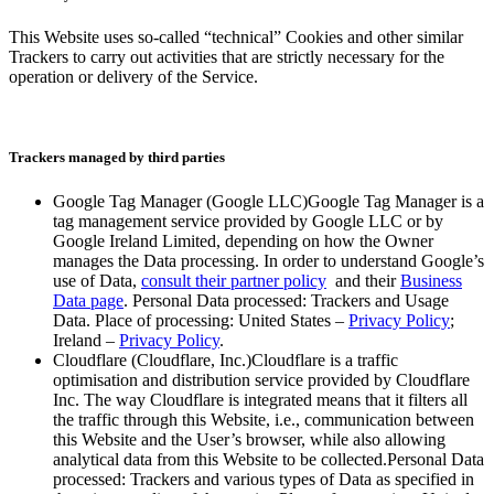
This Website uses so-called “technical” Cookies and other similar
Trackers to carry out activities that are strictly necessary for the
operation or delivery of the Service.​​​​‌ ‍ ​‍​‍‌‍ ‌ ​‍‌‍‍‌‌‍‌ ‌‍‍‌‌‍ ‍​‍​‍​ ‍‍​‍​‍‌ ​ ‌‍​‌‌‍ ‍‌‍‍‌‌ ‌​‌ ‍‌​‍ ‍‌‍‍‌‌‍ ​‍​‍​‍ ​​‍​‍‌‍‍​‌ ​‍‌‍‌‌‌‍‌‍​‍​‍​ ‍‍​‍​‍‌‍‍​‌ ‌​‌ ‌​‌ ​​‌ ​ ​ ‍‍​‍ ​‍ ‌‍ ​​‍ ‌‌‍​‌‌‍ ‍‌‍‌​​‍ ‌‌ ​‍​‍ ‌‌‍‍​‌‍ ‌ ‌​‌‍‌‌‌‍ ​‌ ​ ​‍ ‌‌ ​ ‌ ‌​‌ ‌‌‌‍‌​‌‍‍‌‌‍ ​‍ ‍‌ ‌‍‌‍‌‌‌ ​‍‌‍​ ‌‍‌‌‌‍ ​​‍ ‍‌‍​‌‌ ​​‌ ​​​‍ ‌‍‍‌‌‍ ‍‌ ‌​‌‍‌‌‌‍ ‍‌ ‌​​‍ ‌‍‌‌‌‍‌​‌‍‍‌‌ ‌​​‍ ‌‍ ‌‌‍ ‌‍‌​‌‍‌‌​ ‌‌ ​​‌ ​‍‌‍‌‌‌ ​ ‌‍‌‌‌‍ ‍‌ ‌​‌‍​‌‌ ‌​‌‍‍‌‌‍ ‌‍ ‍​ ‍ ‌‍‍‌‌‍‌​​ ‌​ ​ ‌‍‌‌‌‍​‍​ ‌‌​ ​‌‌‍‌​‌‍​‍​ ​‌​‍ ‌‌‍‌‍​ ‌ ‌‍​‌​ ‌‌​‍ ‌​ ‌​‌‍‌‌​ ‌ ​ ​​​‍ ‌​ ‍‌​ ‌‌​ ​ ​ ‌‌​‍ ‌​ ​​‌‍‌​​ ​​​ ​ ​ ‌‍​ ‌‌​ ‌​​ ​​‌‍‌‌​ ‌‍​ ‌‌​ ​ ​ ‍ ‌ ‌​‌ ‍‌‌ ​​‌‍‌‌​ ‌‌‍‍​‌‍ ‌ ‌​‌‍‌‌‌‍ ​‌‌​ ‌‍‍‌‌ ‌​‌‍‌‌‌‌​​‌‍​‌‌‍‌ ‌‍‌‌​ ‍ ‌ ​​‌‍​‌‌ ‌​‌‍‍​​ ‌‌ ​​‌‍​‌‌‍‌ ‌‍‌‌‌​​‍‌ ‌‌‌‍‍‌‌‍ ​‌‍‌​‌‍‌‌‌ ​‍​‍‌‌​ ‌‌‌​​‍‌‌ ‌‍‍ ‌‍‌‌‌ ‍‌​‍‌‌​ ​ ‌​‌​​‍‌‌​ ​ ‌​‌​​‍‌‌​ ​‍​ ​‍‌‍‌‌​ ‌‍‌‍​ ‌‍‌‌‌‍​‌​ ​‍​ ​‌‌‍​‍​ ​‍‌‍​‍​ ‌‌‌‍‌‌​‍‌‌​ ​‍​ ​‍​‍‌‌​ ‌‌‌​‌​​‍ ‍‌‍​‍‌‍ ‌‍‌​‌ ‍‌​‍‌‌​ ‌‌‌​​‍‌‌ ‌‍‍ ‌‍‌‌‌ ‍‌​‍‌‌​ ​ ‌​‌​​‍‌‌​ ​ ‌​‌​​‍‌‌​ ​‍​ ​‍​ ‌‌​ ​‍‌‍‌‌‌‍‌‍‌‍‌​​ ‍‌​ ‍​​ ‌ ​ ‍​‌‍‌​‌‍​‌​ ‌​​‍‌‌​ ​‍​ ​‍​‍‌‌​ ‌‌‌​‌​​‍ ‍‌‍​ ‌‍‍​‌‍‍‌‌‍ ​‌‍‌​‌ ​‍‌‍‌‌‌‍ ‍​‍‌‌​ ‌‌‌​​‍‌‌ ‌‍‍ ‌‍‌‌‌ ‍‌​‍‌‌​ ​ ‌​‌​​‍‌‌​ ​ ‌​‌​​‍‌‌​ ​‍​ ​‍​ ‍‌‌‍‌​​ ​‌​ ​‍​ ‌​​ ‌‌​ ​‌​ ‌‍‌‍‌​​ ‌‍​ ‌ ‌‍​‌​‍‌‌​ ​‍​ ​‍​‍‌‌​ ‌‌‌​‌​​‍ ‍‌ ‌​‌‍‌‌‌ ‍​‌ ‌​​ ‌‍​‍‌‍​‌‌ ​ ‌‍‌‌‌‌‌‌‌ ​‍‌‍ ​​ ‌‌‍‍​‌ ‌​‌ ‌​‌ ​​‌ ​ ​‍‌‌​ ​ ‌​​‌​‍‌‌​ ​‍‌​‌‍​‍‌‌​ ​‍‌​‌‍‌‍ ​​‍ ‌‌‍​‌‌‍ ‍‌‍‌​​‍ ‌‌ ​‍​‍ ‌‌‍‍​‌‍ ‌ ‌​‌‍‌‌‌‍ ​‌ ​ ​‍ ‌‌ ​ ‌ ‌​‌ ‌‌‌‍‌​‌‍‍‌‌‍ ​‍ ‍‌ ‌‍‌‍‌‌‌ ​‍‌‍​ ‌‍‌‌‌‍ ​​‍ ‍‌‍​‌‌ ​​‌ ​​​‍‌‍‌‍‍‌‌‍‌​​ ‌​ ​ ‌‍‌‌‌‍​‍​ ‌‌​ ​‌‌‍‌​‌‍​‍​ ​‌​‍ ‌‌‍‌‍​ ‌ ‌‍​‌​ ‌‌​‍ ‌​ ‌​‌‍‌‌​ ‌ ​ ​​​‍ ‌​ ‍‌​ ‌‌​ ​ ​ ‌‌​‍ ‌​ ​​‌‍‌​​ ​​​ ​ ​ ‌‍​ ‌‌​ ‌​​ ​​‌‍‌‌​ ‌‍​ ‌‌​ ​ ​‍‌‍‌ ‌​‌ ‍‌‌ ​​‌‍‌‌​ ‌‌‍‍​‌‍ ‌ ‌​‌‍‌‌‌‍ ​‌‌​ ‌‍‍‌‌ ‌​‌‍‌‌‌‌​​‌‍​‌‌‍‌ ‌‍‌‌​‍‌‍‌ ​​‌‍​‌‌ ‌​‌‍‍​​ ‌‌ ​​‌‍​‌‌‍‌ ‌‍‌‌‌​​‍‌ ‌‌‌‍‍‌‌‍ ​‌‍‌​‌‍‌‌‌ ​‍​‍‌‌​ ‌‌‌​​‍‌‌ ‌‍‍ ‌‍‌‌‌ ‍‌​‍‌‌​ ​ ‌​‌​​‍‌‌​ ​ ‌​‌​​‍‌‌​ ​‍​ ​‍‌‍‌‌​ ‌‍‌‍​ ‌‍‌‌‌‍​‌​ ​‍​ ​‌‌‍​‍​ ​‍‌‍​‍​ ‌‌‌‍‌‌​‍‌‌​ ​‍​ ​‍​‍‌‌​ ‌‌‌​‌​​‍ ‍‌‍​‍‌‍ ‌‍‌​‌ ‍‌​‍‌‌​ ‌‌‌​​‍‌‌ ‌‍‍ ‌‍‌‌‌ ‍‌​‍‌‌​ ​ ‌​‌​​‍‌‌​ ​ ‌​‌​​‍‌‌​ ​‍​ ​‍​ ‌‌​ ​‍‌‍‌‌‌‍‌‍‌‍‌​​ ‍‌​ ‍​​ ‌ ​ ‍​‌‍‌​‌‍​‌​ ‌​​‍‌‌​ ​‍​ ​‍​‍‌‌​ ‌‌‌​‌​​‍ ‍‌‍​ ‌‍‍​‌‍‍‌‌‍ ​‌‍‌​‌ ​‍‌‍‌‌‌‍ ‍​‍‌‌​ ‌‌‌​​‍‌‌ ‌‍‍ ‌‍‌‌‌ ‍‌​‍‌‌​ ​ ‌​‌​​‍‌‌​ ​ ‌​‌​​‍‌‌​ ​‍​ ​‍​ ‍‌‌‍‌​​ ​‌​ ​‍​ ‌​​ ‌‌​ ​‌​ ‌‍‌‍‌​​ ‌‍​ ‌ ‌‍​‌​‍‌‌​ ​‍​ ​‍​‍‌‌​ ‌‌‌​‌​​‍ ‍‌ ‌​‌‍‌‌‌ ‍​‌ ‌​​‍‌‍‌ ​​‌‍‌‌‌ ​‍‌ ​ ‌ ​​‌‍‌‌‌‍​ ‌ ‌​‌‍‍‌‌ ‌‍‌‍‌‌​ ‌‌ ​​‌ ‌‌‌‍​‍‌‍ ​‌‍‍‌‌ ​ ‌‍‍​‌‍‌‌‌‍‌​​‍​‍‌ ‌
Trackers managed by third parties​​​​‌ ‍ ​‍​‍‌‍ ‌ ​‍‌‍‍‌‌‍‌ ‌‍‍‌‌‍ ‍​‍​‍​ ‍‍​‍​‍‌ ​ ‌‍​‌‌‍ ‍‌‍‍‌‌ ‌​‌ ‍‌​‍ ‍‌‍‍‌‌‍ ​‍​‍​‍ ​​‍​‍‌‍‍​‌ ​‍‌‍‌‌‌‍‌‍​‍​‍​ ‍‍​‍​‍‌‍‍​‌ ‌​‌ ‌​‌ ​​‌ ​ ​ ‍‍​‍ ​‍ ‌‍ ​​‍ ‌‌‍​‌‌‍ ‍‌‍‌​​‍ ‌‌ ​‍​‍ ‌‌‍‍​‌‍ ‌ ‌​‌‍‌‌‌‍ ​‌ ​ ​‍ ‌‌ ​ ‌ ‌​‌ ‌‌‌‍‌​‌‍‍‌‌‍ ​‍ ‍‌ ‌‍‌‍‌‌‌ ​‍‌‍​ ‌‍‌‌‌‍ ​​‍ ‍‌‍​‌‌ ​​‌ ​​​‍ ‌‍‍‌‌‍ ‍‌ ‌​‌‍‌‌‌‍ ‍‌ ‌​​‍ ‌‍‌‌‌‍‌​‌‍‍‌‌ ‌​​‍ ‌‍ ‌‌‍ ‌‍‌​‌‍‌‌​ ‌‌ ​​‌ ​‍‌‍‌‌‌ ​ ‌‍‌‌‌‍ ‍‌ ‌​‌‍​‌‌ ‌​‌‍‍‌‌‍ ‌‍ ‍​ ‍ ‌‍‍‌‌‍‌​​ ‌​ ​ ‌‍‌‌‌‍​‍​ ‌‌​ ​‌‌‍‌​‌‍​‍​ ​‌​‍ ‌‌‍‌‍​ ‌ ‌‍​‌​ ‌‌​‍ ‌​ ‌​‌‍‌‌​ ‌ ​ ​​​‍ ‌​ ‍‌​ ‌‌​ ​ ​ ‌‌​‍ ‌​ ​​‌‍‌​​ ​​​ ​ ​ ‌‍​ ‌‌​ ‌​​ ​​‌‍‌‌​ ‌‍​ ‌‌​ ​ ​ ‍ ‌ ‌​‌ ‍‌‌ ​​‌‍‌‌​ ‌‌‍‍​‌‍ ‌ ‌​‌‍‌‌‌‍ ​‌‌​ ‌‍‍‌‌ ‌​‌‍‌‌‌‌​​‌‍​‌‌‍‌ ‌‍‌‌​ ‍ ‌ ​​‌‍​‌‌ ‌​‌‍‍​​ ‌‌ ​​‌‍​‌‌‍‌ ‌‍‌‌‌​​‍‌ ‌‌‌‍‍‌‌‍ ​‌‍‌​‌‍‌‌‌ ​‍​‍‌‌​ ‌‌‌​​‍‌‌ ‌‍‍ ‌‍‌‌‌ ‍‌​‍‌‌​ ​ ‌​‌​​‍‌‌​ ​ ‌​‌​​‍‌‌​ ​‍​ ​‍‌‍‌‌​ ‌‍‌‍​ ‌‍‌‌‌‍​‌​ ​‍​ ​‌‌‍​‍​ ​‍‌‍​‍​ ‌‌‌‍‌‌​‍‌‌​ ​‍​ ​‍​‍‌‌​ ‌‌‌​‌​​‍ ‍‌‍​‍‌‍ ‌‍‌​‌ ‍‌​‍‌‌​ ‌‌‌​​‍‌‌ ‌‍‍ ‌‍‌‌‌ ‍‌​‍‌‌​ ​ ‌​‌​​‍‌‌​ ​ ‌​‌​​‍‌‌​ ​‍​ ​‍​ ‍‌‌‍​‌​ ‌ ​ ‌ ​ ​‍‌‍​‍‌‍​‍​ ‍‌‌‍‌‍​ ‌​‌‍‌​‌‍​‌​‍‌‌​ ​‍​ ​‍​‍‌‌​ ‌‌‌​‌​​‍ ‍‌‍​ ‌‍‍​‌‍‍‌‌‍ ​‌‍‌​‌ ​‍‌‍‌‌‌‍ ‍​‍‌‌​ ‌‌‌​​‍‌‌ ‌‍‍ ‌‍‌‌‌ ‍‌​‍‌‌​ ​ ‌​‌​​‍‌‌​ ​ ‌​‌​​‍‌‌​ ​‍​ ​‍​ ​‌​ ‌‍​ ​​​ ​‌​ ​‍​ ‌‍​ ‌​​ ​​‌‍​‌‌‍​‍‌‍‌‍​ ​ ​‍‌‌​ ​‍​ ​‍​‍‌‌​ ‌‌‌​‌​​‍ ‍‌ ‌​‌‍‌‌‌ ‍​‌ ‌​​ ‌‍​‍‌‍​‌‌ ​ ‌‍‌‌‌‌‌‌‌ ​‍‌‍ ​​ ‌‌‍‍​‌ ‌​‌ ‌​‌ ​​‌ ​ ​‍‌‌​ ​ ‌​​‌​‍‌‌​ ​‍‌​‌‍​‍‌‌​ ​‍‌​‌‍‌‍ ​​‍ ‌‌‍​‌‌‍ ‍‌‍‌​​‍ ‌‌ ​‍​‍ ‌‌‍‍​‌‍ ‌ ‌​‌‍‌‌‌‍ ​‌ ​ ​‍ ‌‌ ​ ‌ ‌​‌ ‌‌‌‍‌​‌‍‍‌‌‍ ​‍ ‍‌ ‌‍‌‍‌‌‌ ​‍‌‍​ ‌‍‌‌‌‍ ​​‍ ‍‌‍​‌‌ ​​‌ ​​​‍‌‍‌‍‍‌‌‍‌​​ ‌​ ​ ‌‍‌‌‌‍​‍​ ‌‌​ ​‌‌‍‌​‌‍​‍​ ​‌​‍ ‌‌‍‌‍​ ‌ ‌‍​‌​ ‌‌​‍ ‌​ ‌​‌‍‌‌​ ‌ ​ ​​​‍ ‌​ ‍‌​ ‌‌​ ​ ​ ‌‌​‍ ‌​ ​​‌‍‌​​ ​​​ ​ ​ ‌‍​ ‌‌​ ‌​​ ​​‌‍‌‌​ ‌‍​ ‌‌​ ​ ​‍‌‍‌ ‌​‌ ‍‌‌ ​​‌‍‌‌​ ‌‌‍‍​‌‍ ‌ ‌​‌‍‌‌‌‍ ​‌‌​ ‌‍‍‌‌ ‌​‌‍‌‌‌‌​​‌‍​‌‌‍‌ ‌‍‌‌​‍‌‍‌ ​​‌‍​‌‌ ‌​‌‍‍​​ ‌‌ ​​‌‍​‌‌‍‌ ‌‍‌‌‌​​‍‌ ‌‌‌‍‍‌‌‍ ​‌‍‌​‌‍‌‌‌ ​‍​‍‌‌​ ‌‌‌​​‍‌‌ ‌‍‍ ‌‍‌‌‌ ‍‌​‍‌‌​ ​ ‌​‌​​‍‌‌​ ​ ‌​‌​​‍‌‌​ ​‍​ ​‍‌‍‌‌​ ‌‍‌‍​ ‌‍‌‌‌‍​‌​ ​‍​ ​‌‌‍​‍​ ​‍‌‍​‍​ ‌‌‌‍‌‌​‍‌‌​ ​‍​ ​‍​‍‌‌​ ‌‌‌​‌​​‍ ‍‌‍​‍‌‍ ‌‍‌​‌ ‍‌​‍‌‌​ ‌‌‌​​‍‌‌ ‌‍‍ ‌‍‌‌‌ ‍‌​‍‌‌​ ​ ‌​‌​​‍‌‌​ ​ ‌​‌​​‍‌‌​ ​‍​ ​‍​ ‍‌‌‍​‌​ ‌ ​ ‌ ​ ​‍‌‍​‍‌‍​‍​ ‍‌‌‍‌‍​ ‌​‌‍‌​‌‍​‌​‍‌‌​ ​‍​ ​‍​‍‌‌​ ‌‌‌​‌​​‍ ‍‌‍​ ‌‍‍​‌‍‍‌‌‍ ​‌‍‌​‌ ​‍‌‍‌‌‌‍ ‍​‍‌‌​ ‌‌‌​​‍‌‌ ‌‍‍ ‌‍‌‌‌ ‍‌​‍‌‌​ ​ ‌​‌​​‍‌‌​ ​ ‌​‌​​‍‌‌​ ​‍​ ​‍​ ​‌​ ‌‍​ ​​​ ​‌​ ​‍​ ‌‍​ ‌​​ ​​‌‍​‌‌‍​‍‌‍‌‍​ ​ ​‍‌‌​ ​‍​ ​‍​‍‌‌​ ‌‌‌​‌​​‍ ‍‌ ‌​‌‍‌‌‌ ‍​‌ ‌​​‍‌‍‌ ​​‌‍‌‌‌ ​‍‌ ​ ‌ ​​‌‍‌‌‌‍​ ‌ ‌​‌‍‍‌‌ ‌‍‌‍‌‌​ ‌‌ ​​‌ ‌‌‌‍​‍‌‍ ​‌‍‍‌‌ ​ ‌‍‍​‌‍‌‌‌‍‌​​‍​‍‌ ‌
Google Tag Manager (Google LLC)Google Tag Manager is a
tag management service provided by Google LLC or by
Google Ireland Limited, depending on how the Owner
manages the Data processing. In order to understand Google’s
use of Data, ​​​​‌ ‍ ​‍​‍‌‍ ‌ ​‍‌‍‍‌‌‍‌ ‌‍‍‌‌‍ ‍​‍​‍​ ‍‍​‍​‍‌ ​ ‌‍​‌‌‍ ‍‌‍‍‌‌ ‌​‌ ‍‌​‍ ‍‌‍‍‌‌‍ ​‍​‍​‍ ​​‍​‍‌‍‍​‌ ​‍‌‍‌‌‌‍‌‍​‍​‍​ ‍‍​‍​‍‌‍‍​‌ ‌​‌ ‌​‌ ​​‌ ​ ​ ‍‍​‍ ​‍ ‌‍ ​​‍ ‌‌‍​‌‌‍ ‍‌‍‌​​‍ ‌‌ ​‍​‍ ‌‌‍‍​‌‍ ‌ ‌​‌‍‌‌‌‍ ​‌ ​ ​‍ ‌‌ ​ ‌ ‌​‌ ‌‌‌‍‌​‌‍‍‌‌‍ ​‍ ‍‌ ‌‍‌‍‌‌‌ ​‍‌‍​ ‌‍‌‌‌‍ ​​‍ ‍‌‍​‌‌ ​​‌ ​​​‍ ‌‍‍‌‌‍ ‍‌ ‌​‌‍‌‌‌‍ ‍‌ ‌​​‍ ‌‍‌‌‌‍‌​‌‍‍‌‌ ‌​​‍ ‌‍ ‌‌‍ ‌‍‌​‌‍‌‌​ ‌‌ ​​‌ ​‍‌‍‌‌‌ ​ ‌‍‌‌‌‍ ‍‌ ‌​‌‍​‌‌ ‌​‌‍‍‌‌‍ ‌‍ ‍​ ‍ ‌‍‍‌‌‍‌​​ ‌​ ​ ‌‍‌‌‌‍​‍​ ‌‌​ ​‌‌‍‌​‌‍​‍​ ​‌​‍ ‌‌‍‌‍​ ‌ ‌‍​‌​ ‌‌​‍ ‌​ ‌​‌‍‌‌​ ‌ ​ ​​​‍ ‌​ ‍‌​ ‌‌​ ​ ​ ‌‌​‍ ‌​ ​​‌‍‌​​ ​​​ ​ ​ ‌‍​ ‌‌​ ‌​​ ​​‌‍‌‌​ ‌‍​ ‌‌​ ​ ​ ‍ ‌ ‌​‌ ‍‌‌ ​​‌‍‌‌​ ‌‌‍‍​‌‍ ‌ ‌​‌‍‌‌‌‍ ​‌‌​ ‌‍‍‌‌ ‌​‌‍‌‌‌‌​​‌‍​‌‌‍‌ ‌‍‌‌​ ‍ ‌ ​​‌‍​‌‌ ‌​‌‍‍​​ ‌‌ ​​‌‍​‌‌‍‌ ‌‍‌‌‌​​‍‌ ‌‌‌‍‍‌‌‍ ​‌‍‌​‌‍‌‌‌ ​‍​‍‌‌​ ‌‌‌​​‍‌‌ ‌‍‍ ‌‍‌‌‌ ‍‌​‍‌‌​ ​ ‌​‌​​‍‌‌​ ​ ‌​‌​​‍‌‌​ ​‍​ ​‍‌‍‌‌​ ‌‍‌‍​ ‌‍‌‌‌‍​‌​ ​‍​ ​‌‌‍​‍​ ​‍‌‍​‍​ ‌‌‌‍‌‌​‍‌‌​ ​‍​ ​‍​‍‌‌​ ‌‌‌​‌​​‍ ‍‌‍​‍‌‍ ‌‍‌​‌ ‍‌​‍‌‌​ ‌‌‌​​‍‌‌ ‌‍‍ ‌‍‌‌‌ ‍‌​‍‌‌​ ​ ‌​‌​​‍‌‌​ ​ ‌​‌​​‍‌‌​ ​‍​ ​‍​ ‌​​ ​​​ ‍​‌‍​‌‌‍‌‍​ ‌‌​ ‌ ‌‍​‌​ ‌‍​ ​​​ ​ ‌‍‌‍​‍‌‌​ ​‍​ ​‍​‍‌‌​ ‌‌‌​‌​​‍ ‍‌‍​ ‌‍‍​‌‍‍‌‌‍ ​‌‍‌​‌ ​‍‌‍‌‌‌‍ ‍​‍‌‌​ ‌‌‌​​‍‌‌ ‌‍‍ ‌‍‌‌‌ ‍‌​‍‌‌​ ​ ‌​‌​​‍‌‌​ ​ ‌​‌​​‍‌‌​ ​‍​ ​‍​ ​​‌‍‌​​ ​​​ ​‍‌‍​‌‌‍​ ​ ​ ​ ‌‍‌‍‌​​ ‌ ‌‍‌​‌‍‌‌​‍‌‌​ ​‍​ ​‍​‍‌‌​ ‌‌‌​‌​​‍ ‍‌ ‌​‌‍‌‌‌ ‍​‌ ‌​​ ‌‍​‍‌‍​‌‌ ​ ‌‍‌‌‌‌‌‌‌ ​‍‌‍ ​​ ‌‌‍‍​‌ ‌​‌ ‌​‌ ​​‌ ​ ​‍‌‌​ ​ ‌​​‌​‍‌‌​ ​‍‌​‌‍​‍‌‌​ ​‍‌​‌‍‌‍ ​​‍ ‌‌‍​‌‌‍ ‍‌‍‌​​‍ ‌‌ ​‍​‍ ‌‌‍‍​‌‍ ‌ ‌​‌‍‌‌‌‍ ​‌ ​ ​‍ ‌‌ ​ ‌ ‌​‌ ‌‌‌‍‌​‌‍‍‌‌‍ ​‍ ‍‌ ‌‍‌‍‌‌‌ ​‍‌‍​ ‌‍‌‌‌‍ ​​‍ ‍‌‍​‌‌ ​​‌ ​​​‍‌‍‌‍‍‌‌‍‌​​ ‌​ ​ ‌‍‌‌‌‍​‍​ ‌‌​ ​‌‌‍‌​‌‍​‍​ ​‌​‍ ‌‌‍‌‍​ ‌ ‌‍​‌​ ‌‌​‍ ‌​ ‌​‌‍‌‌​ ‌ ​ ​​​‍ ‌​ ‍‌​ ‌‌​ ​ ​ ‌‌​‍ ‌​ ​​‌‍‌​​ ​​​ ​ ​ ‌‍​ ‌‌​ ‌​​ ​​‌‍‌‌​ ‌‍​ ‌‌​ ​ ​‍‌‍‌ ‌​‌ ‍‌‌ ​​‌‍‌‌​ ‌‌‍‍​‌‍ ‌ ‌​‌‍‌‌‌‍ ​‌‌​ ‌‍‍‌‌ ‌​‌‍‌‌‌‌​​‌‍​‌‌‍‌ ‌‍‌‌​‍‌‍‌ ​​‌‍​‌‌ ‌​‌‍‍​​ ‌‌ ​​‌‍​‌‌‍‌ ‌‍‌‌‌​​‍‌ ‌‌‌‍‍‌‌‍ ​‌‍‌​‌‍‌‌‌ ​‍​‍‌‌​ ‌‌‌​​‍‌‌ ‌‍‍ ‌‍‌‌‌ ‍‌​‍‌‌​ ​ ‌​‌​​‍‌‌​ ​ ‌​‌​​‍‌‌​ ​‍​ ​‍‌‍‌‌​ ‌‍‌‍​ ‌‍‌‌‌‍​‌​ ​‍​ ​‌‌‍​‍​ ​‍‌‍​‍​ ‌‌‌‍‌‌​‍‌‌​ ​‍​ ​‍​‍‌‌​ ‌‌‌​‌​​‍ ‍‌‍​‍‌‍ ‌‍‌​‌ ‍‌​‍‌‌​ ‌‌‌​​‍‌‌ ‌‍‍ ‌‍‌‌‌ ‍‌​‍‌‌​ ​ ‌​‌​​‍‌‌​ ​ ‌​‌​​‍‌‌​ ​‍​ ​‍​ ‌​​ ​​​ ‍​‌‍​‌‌‍‌‍​ ‌‌​ ‌ ‌‍​‌​ ‌‍​ ​​​ ​ ‌‍‌‍​‍‌‌​ ​‍​ ​‍​‍‌‌​ ‌‌‌​‌​​‍ ‍‌‍​ ‌‍‍​‌‍‍‌‌‍ ​‌‍‌​‌ ​‍‌‍‌‌‌‍ ‍​‍‌‌​ ‌‌‌​​‍‌‌ ‌‍‍ ‌‍‌‌‌ ‍‌​‍‌‌​ ​ ‌​‌​​‍‌‌​ ​ ‌​‌​​‍‌‌​ ​‍​ ​‍​ ​​‌‍‌​​ ​​​ ​‍‌‍​‌‌‍​ ​ ​ ​ ‌‍‌‍‌​​ ‌ ‌‍‌​‌‍‌‌​‍‌‌​ ​‍​ ​‍​‍‌‌​ ‌‌‌​‌​​‍ ‍‌ ‌​‌‍‌‌‌ ‍​‌ ‌​​‍‌‍‌ ​​‌‍‌‌‌ ​‍‌ ​ ‌ ​​‌‍‌‌‌‍​ ‌ ‌​‌‍‍‌‌ ‌‍‌‍‌‌​ ‌‌ ​​‌ ‌‌‌‍​‍‌‍ ​‌‍‍‌‌ ​ ‌‍‍​‌‍‌‌‌‍‌​​‍​‍‌ ‌
consult their partner policy​​​​‌ ‍ ​‍​‍‌‍ ‌ ​‍‌‍‍‌‌‍‌ ‌‍‍‌‌‍ ‍​‍​‍​ ‍‍​‍​‍‌ ​ ‌‍​‌‌‍ ‍‌‍‍‌‌ ‌​‌ ‍‌​‍ ‍‌‍‍‌‌‍ ​‍​‍​‍ ​​‍​‍‌‍‍​‌ ​‍‌‍‌‌‌‍‌‍​‍​‍​ ‍‍​‍​‍‌‍‍​‌ ‌​‌ ‌​‌ ​​‌ ​ ​ ‍‍​‍ ​‍ ‌‍ ​​‍ ‌‌‍​‌‌‍ ‍‌‍‌​​‍ ‌‌ ​‍​‍ ‌‌‍‍​‌‍ ‌ ‌​‌‍‌‌‌‍ ​‌ ​ ​‍ ‌‌ ​ ‌ ‌​‌ ‌‌‌‍‌​‌‍‍‌‌‍ ​‍ ‍‌ ‌‍‌‍‌‌‌ ​‍‌‍​ ‌‍‌‌‌‍ ​​‍ ‍‌‍​‌‌ ​​‌ ​​​‍ ‌‍‍‌‌‍ ‍‌ ‌​‌‍‌‌‌‍ ‍‌ ‌​​‍ ‌‍‌‌‌‍‌​‌‍‍‌‌ ‌​​‍ ‌‍ ‌‌‍ ‌‍‌​‌‍‌‌​ ‌‌ ​​‌ ​‍‌‍‌‌‌ ​ ‌‍‌‌‌‍ ‍‌ ‌​‌‍​‌‌ ‌​‌‍‍‌‌‍ ‌‍ ‍​ ‍ ‌‍‍‌‌‍‌​​ ‌​ ​ ‌‍‌‌‌‍​‍​ ‌‌​ ​‌‌‍‌​‌‍​‍​ ​‌​‍ ‌‌‍‌‍​ ‌ ‌‍​‌​ ‌‌​‍ ‌​ ‌​‌‍‌‌​ ‌ ​ ​​​‍ ‌​ ‍‌​ ‌‌​ ​ ​ ‌‌​‍ ‌​ ​​‌‍‌​​ ​​​ ​ ​ ‌‍​ ‌‌​ ‌​​ ​​‌‍‌‌​ ‌‍​ ‌‌​ ​ ​ ‍ ‌ ‌​‌ ‍‌‌ ​​‌‍‌‌​ ‌‌‍‍​‌‍ ‌ ‌​‌‍‌‌‌‍ ​‌‌​ ‌‍‍‌‌ ‌​‌‍‌‌‌‌​​‌‍​‌‌‍‌ ‌‍‌‌​ ‍ ‌ ​​‌‍​‌‌ ‌​‌‍‍​​ ‌‌ ​​‌‍​‌‌‍‌ ‌‍‌‌‌​​‍‌ ‌‌‌‍‍‌‌‍ ​‌‍‌​‌‍‌‌‌ ​‍​‍‌‌​ ‌‌‌​​‍‌‌ ‌‍‍ ‌‍‌‌‌ ‍‌​‍‌‌​ ​ ‌​‌​​‍‌‌​ ​ ‌​‌​​‍‌‌​ ​‍​ ​‍‌‍‌‌​ ‌‍‌‍​ ‌‍‌‌‌‍​‌​ ​‍​ ​‌‌‍​‍​ ​‍‌‍​‍​ ‌‌‌‍‌‌​‍‌‌​ ​‍​ ​‍​‍‌‌​ ‌‌‌​‌​​‍ ‍‌‍​‍‌‍ ‌‍‌​‌ ‍‌​‍‌‌​ ‌‌‌​​‍‌‌ ‌‍‍ ‌‍‌‌‌ ‍‌​‍‌‌​ ​ ‌​‌​​‍‌‌​ ​ ‌​‌​​‍‌‌​ ​‍​ ​‍​ ‌​​ ​​​ ‍​‌‍​‌‌‍‌‍​ ‌‌​ ‌ ‌‍​‌​ ‌‍​ ​​​ ​ ‌‍‌‍​‍‌‌​ ​‍​ ​‍​‍‌‌​ ‌‌‌​‌​​‍ ‍‌‍​ ‌‍‍​‌‍‍‌‌‍ ​‌‍‌​‌ ​‍‌‍‌‌‌‍ ‍​‍‌‌​ ‌‌‌​​‍‌‌ ‌‍‍ ‌‍‌‌‌ ‍‌​‍‌‌​ ​ ‌​‌​​‍‌‌​ ​ ‌​‌​​‍‌‌​ ​‍​ ​‍​ ‌​​ ‌‍​ ‍​​ ‍‌‌‍​‍​ ‌‍​ ​ ‌‍‌‌​ ​‌​ ​ ​ ​ ​ ​‍​‍‌‌​ ​‍​ ​‍​‍‌‌​ ‌‌‌​‌​​‍ ‍‌ ‌​‌‍‌‌‌ ‍​‌ ‌​​ ‌‍​‍‌‍​‌‌ ​ ‌‍‌‌‌‌‌‌‌ ​‍‌‍ ​​ ‌‌‍‍​‌ ‌​‌ ‌​‌ ​​‌ ​ ​‍‌‌​ ​ ‌​​‌​‍‌‌​ ​‍‌​‌‍​‍‌‌​ ​‍‌​‌‍‌‍ ​​‍ ‌‌‍​‌‌‍ ‍‌‍‌​​‍ ‌‌ ​‍​‍ ‌‌‍‍​‌‍ ‌ ‌​‌‍‌‌‌‍ ​‌ ​ ​‍ ‌‌ ​ ‌ ‌​‌ ‌‌‌‍‌​‌‍‍‌‌‍ ​‍ ‍‌ ‌‍‌‍‌‌‌ ​‍‌‍​ ‌‍‌‌‌‍ ​​‍ ‍‌‍​‌‌ ​​‌ ​​​‍‌‍‌‍‍‌‌‍‌​​ ‌​ ​ ‌‍‌‌‌‍​‍​ ‌‌​ ​‌‌‍‌​‌‍​‍​ ​‌​‍ ‌‌‍‌‍​ ‌ ‌‍​‌​ ‌‌​‍ ‌​ ‌​‌‍‌‌​ ‌ ​ ​​​‍ ‌​ ‍‌​ ‌‌​ ​ ​ ‌‌​‍ ‌​ ​​‌‍‌​​ ​​​ ​ ​ ‌‍​ ‌‌​ ‌​​ ​​‌‍‌‌​ ‌‍​ ‌‌​ ​ ​‍‌‍‌ ‌​‌ ‍‌‌ ​​‌‍‌‌​ ‌‌‍‍​‌‍ ‌ ‌​‌‍‌‌‌‍ ​‌‌​ ‌‍‍‌‌ ‌​‌‍‌‌‌‌​​‌‍​‌‌‍‌ ‌‍‌‌​‍‌‍‌ ​​‌‍​‌‌ ‌​‌‍‍​​ ‌‌ ​​‌‍​‌‌‍‌ ‌‍‌‌‌​​‍‌ ‌‌‌‍‍‌‌‍ ​‌‍‌​‌‍‌‌‌ ​‍​‍‌‌​ ‌‌‌​​‍‌‌ ‌‍‍ ‌‍‌‌‌ ‍‌​‍‌‌​ ​ ‌​‌​​‍‌‌​ ​ ‌​‌​​‍‌‌​ ​‍​ ​‍‌‍‌‌​ ‌‍‌‍​ ‌‍‌‌‌‍​‌​ ​‍​ ​‌‌‍​‍​ ​‍‌‍​‍​ ‌‌‌‍‌‌​‍‌‌​ ​‍​ ​‍​‍‌‌​ ‌‌‌​‌​​‍ ‍‌‍​‍‌‍ ‌‍‌​‌ ‍‌​‍‌‌​ ‌‌‌​​‍‌‌ ‌‍‍ ‌‍‌‌‌ ‍‌​‍‌‌​ ​ ‌​‌​​‍‌‌​ ​ ‌​‌​​‍‌‌​ ​‍​ ​‍​ ‌​​ ​​​ ‍​‌‍​‌‌‍‌‍​ ‌‌​ ‌ ‌‍​‌​ ‌‍​ ​​​ ​ ‌‍‌‍​‍‌‌​ ​‍​ ​‍​‍‌‌​ ‌‌‌​‌​​‍ ‍‌‍​ ‌‍‍​‌‍‍‌‌‍ ​‌‍‌​‌ ​‍‌‍‌‌‌‍ ‍​‍‌‌​ ‌‌‌​​‍‌‌ ‌‍‍ ‌‍‌‌‌ ‍‌​‍‌‌​ ​ ‌​‌​​‍‌‌​ ​ ‌​‌​​‍‌‌​ ​‍​ ​‍​ ‌​​ ‌‍​ ‍​​ ‍‌‌‍​‍​ ‌‍​ ​ ‌‍‌‌​ ​‌​ ​ ​ ​ ​ ​‍​‍‌‌​ ​‍​ ​‍​‍‌‌​ ‌‌‌​‌​​‍ ‍‌ ‌​‌‍‌‌‌ ‍​‌ ‌​​‍‌‍‌ ​​‌‍‌‌‌ ​‍‌ ​ ‌ ​​‌‍‌‌‌‍​ ‌ ‌​‌‍‍‌‌ ‌‍‌‍‌‌​ ‌‌ ​​‌ ‌‌‌‍​‍‌‍ ​‌‍‍‌‌ ​ ‌‍‍​‌‍‌‌‌‍‌​​‍​‍‌ ‌
and their ​​​​‌ ‍ ​‍​‍‌‍ ‌ ​‍‌‍‍‌‌‍‌ ‌‍‍‌‌‍ ‍​‍​‍​ ‍‍​‍​‍‌ ​ ‌‍​‌‌‍ ‍‌‍‍‌‌ ‌​‌ ‍‌​‍ ‍‌‍‍‌‌‍ ​‍​‍​‍ ​​‍​‍‌‍‍​‌ ​‍‌‍‌‌‌‍‌‍​‍​‍​ ‍‍​‍​‍‌‍‍​‌ ‌​‌ ‌​‌ ​​‌ ​ ​ ‍‍​‍ ​‍ ‌‍ ​​‍ ‌‌‍​‌‌‍ ‍‌‍‌​​‍ ‌‌ ​‍​‍ ‌‌‍‍​‌‍ ‌ ‌​‌‍‌‌‌‍ ​‌ ​ ​‍ ‌‌ ​ ‌ ‌​‌ ‌‌‌‍‌​‌‍‍‌‌‍ ​‍ ‍‌ ‌‍‌‍‌‌‌ ​‍‌‍​ ‌‍‌‌‌‍ ​​‍ ‍‌‍​‌‌ ​​‌ ​​​‍ ‌‍‍‌‌‍ ‍‌ ‌​‌‍‌‌‌‍ ‍‌ ‌​​‍ ‌‍‌‌‌‍‌​‌‍‍‌‌ ‌​​‍ ‌‍ ‌‌‍ ‌‍‌​‌‍‌‌​ ‌‌ ​​‌ ​‍‌‍‌‌‌ ​ ‌‍‌‌‌‍ ‍‌ ‌​‌‍​‌‌ ‌​‌‍‍‌‌‍ ‌‍ ‍​ ‍ ‌‍‍‌‌‍‌​​ ‌​ ​ ‌‍‌‌‌‍​‍​ ‌‌​ ​‌‌‍‌​‌‍​‍​ ​‌​‍ ‌‌‍‌‍​ ‌ ‌‍​‌​ ‌‌​‍ ‌​ ‌​‌‍‌‌​ ‌ ​ ​​​‍ ‌​ ‍‌​ ‌‌​ ​ ​ ‌‌​‍ ‌​ ​​‌‍‌​​ ​​​ ​ ​ ‌‍​ ‌‌​ ‌​​ ​​‌‍‌‌​ ‌‍​ ‌‌​ ​ ​ ‍ ‌ ‌​‌ ‍‌‌ ​​‌‍‌‌​ ‌‌‍‍​‌‍ ‌ ‌​‌‍‌‌‌‍ ​‌‌​ ‌‍‍‌‌ ‌​‌‍‌‌‌‌​​‌‍​‌‌‍‌ ‌‍‌‌​ ‍ ‌ ​​‌‍​‌‌ ‌​‌‍‍​​ ‌‌ ​​‌‍​‌‌‍‌ ‌‍‌‌‌​​‍‌ ‌‌‌‍‍‌‌‍ ​‌‍‌​‌‍‌‌‌ ​‍​‍‌‌​ ‌‌‌​​‍‌‌ ‌‍‍ ‌‍‌‌‌ ‍‌​‍‌‌​ ​ ‌​‌​​‍‌‌​ ​ ‌​‌​​‍‌‌​ ​‍​ ​‍‌‍‌‌​ ‌‍‌‍​ ‌‍‌‌‌‍​‌​ ​‍​ ​‌‌‍​‍​ ​‍‌‍​‍​ ‌‌‌‍‌‌​‍‌‌​ ​‍​ ​‍​‍‌‌​ ‌‌‌​‌​​‍ ‍‌‍​‍‌‍ ‌‍‌​‌ ‍‌​‍‌‌​ ‌‌‌​​‍‌‌ ‌‍‍ ‌‍‌‌‌ ‍‌​‍‌‌​ ​ ‌​‌​​‍‌‌​ ​ ‌​‌​​‍‌‌​ ​‍​ ​‍​ ‌​​ ​​​ ‍​‌‍​‌‌‍‌‍​ ‌‌​ ‌ ‌‍​‌​ ‌‍​ ​​​ ​ ‌‍‌‍​‍‌‌​ ​‍​ ​‍​‍‌‌​ ‌‌‌​‌​​‍ ‍‌‍​ ‌‍‍​‌‍‍‌‌‍ ​‌‍‌​‌ ​‍‌‍‌‌‌‍ ‍​‍‌‌​ ‌‌‌​​‍‌‌ ‌‍‍ ‌‍‌‌‌ ‍‌​‍‌‌​ ​ ‌​‌​​‍‌‌​ ​ ‌​‌​​‍‌‌​ ​‍​ ​‍​ ‌ ​ ​‍​ ‌​‌‍​‍​ ‌ ​ ‌ ​ ​ ​ ​​​ ​​​ ‍‌​ ​ ‌‍‌‍​‍‌‌​ ​‍​ ​‍​‍‌‌​ ‌‌‌​‌​​‍ ‍‌ ‌​‌‍‌‌‌ ‍​‌ ‌​​ ‌‍​‍‌‍​‌‌ ​ ‌‍‌‌‌‌‌‌‌ ​‍‌‍ ​​ ‌‌‍‍​‌ ‌​‌ ‌​‌ ​​‌ ​ ​‍‌‌​ ​ ‌​​‌​‍‌‌​ ​‍‌​‌‍​‍‌‌​ ​‍‌​‌‍‌‍ ​​‍ ‌‌‍​‌‌‍ ‍‌‍‌​​‍ ‌‌ ​‍​‍ ‌‌‍‍​‌‍ ‌ ‌​‌‍‌‌‌‍ ​‌ ​ ​‍ ‌‌ ​ ‌ ‌​‌ ‌‌‌‍‌​‌‍‍‌‌‍ ​‍ ‍‌ ‌‍‌‍‌‌‌ ​‍‌‍​ ‌‍‌‌‌‍ ​​‍ ‍‌‍​‌‌ ​​‌ ​​​‍‌‍‌‍‍‌‌‍‌​​ ‌​ ​ ‌‍‌‌‌‍​‍​ ‌‌​ ​‌‌‍‌​‌‍​‍​ ​‌​‍ ‌‌‍‌‍​ ‌ ‌‍​‌​ ‌‌​‍ ‌​ ‌​‌‍‌‌​ ‌ ​ ​​​‍ ‌​ ‍‌​ ‌‌​ ​ ​ ‌‌​‍ ‌​ ​​‌‍‌​​ ​​​ ​ ​ ‌‍​ ‌‌​ ‌​​ ​​‌‍‌‌​ ‌‍​ ‌‌​ ​ ​‍‌‍‌ ‌​‌ ‍‌‌ ​​‌‍‌‌​ ‌‌‍‍​‌‍ ‌ ‌​‌‍‌‌‌‍ ​‌‌​ ‌‍‍‌‌ ‌​‌‍‌‌‌‌​​‌‍​‌‌‍‌ ‌‍‌‌​‍‌‍‌ ​​‌‍​‌‌ ‌​‌‍‍​​ ‌‌ ​​‌‍​‌‌‍‌ ‌‍‌‌‌​​‍‌ ‌‌‌‍‍‌‌‍ ​‌‍‌​‌‍‌‌‌ ​‍​‍‌‌​ ‌‌‌​​‍‌‌ ‌‍‍ ‌‍‌‌‌ ‍‌​‍‌‌​ ​ ‌​‌​​‍‌‌​ ​ ‌​‌​​‍‌‌​ ​‍​ ​‍‌‍‌‌​ ‌‍‌‍​ ‌‍‌‌‌‍​‌​ ​‍​ ​‌‌‍​‍​ ​‍‌‍​‍​ ‌‌‌‍‌‌​‍‌‌​ ​‍​ ​‍​‍‌‌​ ‌‌‌​‌​​‍ ‍‌‍​‍‌‍ ‌‍‌​‌ ‍‌​‍‌‌​ ‌‌‌​​‍‌‌ ‌‍‍ ‌‍‌‌‌ ‍‌​‍‌‌​ ​ ‌​‌​​‍‌‌​ ​ ‌​‌​​‍‌‌​ ​‍​ ​‍​ ‌​​ ​​​ ‍​‌‍​‌‌‍‌‍​ ‌‌​ ‌ ‌‍​‌​ ‌‍​ ​​​ ​ ‌‍‌‍​‍‌‌​ ​‍​ ​‍​‍‌‌​ ‌‌‌​‌​​‍ ‍‌‍​ ‌‍‍​‌‍‍‌‌‍ ​‌‍‌​‌ ​‍‌‍‌‌‌‍ ‍​‍‌‌​ ‌‌‌​​‍‌‌ ‌‍‍ ‌‍‌‌‌ ‍‌​‍‌‌​ ​ ‌​‌​​‍‌‌​ ​ ‌​‌​​‍‌‌​ ​‍​ ​‍​ ‌ ​ ​‍​ ‌​‌‍​‍​ ‌ ​ ‌ ​ ​ ​ ​​​ ​​​ ‍‌​ ​ ‌‍‌‍​‍‌‌​ ​‍​ ​‍​‍‌‌​ ‌‌‌​‌​​‍ ‍‌ ‌​‌‍‌‌‌ ‍​‌ ‌​​‍‌‍‌ ​​‌‍‌‌‌ ​‍‌ ​ ‌ ​​‌‍‌‌‌‍​ ‌ ‌​‌‍‍‌‌ ‌‍‌‍‌‌​ ‌‌ ​​‌ ‌‌‌‍​‍‌‍ ​‌‍‍‌‌ ​ ‌‍‍​‌‍‌‌‌‍‌​​‍​‍‌ ‌
Business
Data page​​​​‌ ‍ ​‍​‍‌‍ ‌ ​‍‌‍‍‌‌‍‌ ‌‍‍‌‌‍ ‍​‍​‍​ ‍‍​‍​‍‌ ​ ‌‍​‌‌‍ ‍‌‍‍‌‌ ‌​‌ ‍‌​‍ ‍‌‍‍‌‌‍ ​‍​‍​‍ ​​‍​‍‌‍‍​‌ ​‍‌‍‌‌‌‍‌‍​‍​‍​ ‍‍​‍​‍‌‍‍​‌ ‌​‌ ‌​‌ ​​‌ ​ ​ ‍‍​‍ ​‍ ‌‍ ​​‍ ‌‌‍​‌‌‍ ‍‌‍‌​​‍ ‌‌ ​‍​‍ ‌‌‍‍​‌‍ ‌ ‌​‌‍‌‌‌‍ ​‌ ​ ​‍ ‌‌ ​ ‌ ‌​‌ ‌‌‌‍‌​‌‍‍‌‌‍ ​‍ ‍‌ ‌‍‌‍‌‌‌ ​‍‌‍​ ‌‍‌‌‌‍ ​​‍ ‍‌‍​‌‌ ​​‌ ​​​‍ ‌‍‍‌‌‍ ‍‌ ‌​‌‍‌‌‌‍ ‍‌ ‌​​‍ ‌‍‌‌‌‍‌​‌‍‍‌‌ ‌​​‍ ‌‍ ‌‌‍ ‌‍‌​‌‍‌‌​ ‌‌ ​​‌ ​‍‌‍‌‌‌ ​ ‌‍‌‌‌‍ ‍‌ ‌​‌‍​‌‌ ‌​‌‍‍‌‌‍ ‌‍ ‍​ ‍ ‌‍‍‌‌‍‌​​ ‌​ ​ ‌‍‌‌‌‍​‍​ ‌‌​ ​‌‌‍‌​‌‍​‍​ ​‌​‍ ‌‌‍‌‍​ ‌ ‌‍​‌​ ‌‌​‍ ‌​ ‌​‌‍‌‌​ ‌ ​ ​​​‍ ‌​ ‍‌​ ‌‌​ ​ ​ ‌‌​‍ ‌​ ​​‌‍‌​​ ​​​ ​ ​ ‌‍​ ‌‌​ ‌​​ ​​‌‍‌‌​ ‌‍​ ‌‌​ ​ ​ ‍ ‌ ‌​‌ ‍‌‌ ​​‌‍‌‌​ ‌‌‍‍​‌‍ ‌ ‌​‌‍‌‌‌‍ ​‌‌​ ‌‍‍‌‌ ‌​‌‍‌‌‌‌​​‌‍​‌‌‍‌ ‌‍‌‌​ ‍ ‌ ​​‌‍​‌‌ ‌​‌‍‍​​ ‌‌ ​​‌‍​‌‌‍‌ ‌‍‌‌‌​​‍‌ ‌‌‌‍‍‌‌‍ ​‌‍‌​‌‍‌‌‌ ​‍​‍‌‌​ ‌‌‌​​‍‌‌ ‌‍‍ ‌‍‌‌‌ ‍‌​‍‌‌​ ​ ‌​‌​​‍‌‌​ ​ ‌​‌​​‍‌‌​ ​‍​ ​‍‌‍‌‌​ ‌‍‌‍​ ‌‍‌‌‌‍​‌​ ​‍​ ​‌‌‍​‍​ ​‍‌‍​‍​ ‌‌‌‍‌‌​‍‌‌​ ​‍​ ​‍​‍‌‌​ ‌‌‌​‌​​‍ ‍‌‍​‍‌‍ ‌‍‌​‌ ‍‌​‍‌‌​ ‌‌‌​​‍‌‌ ‌‍‍ ‌‍‌‌‌ ‍‌​‍‌‌​ ​ ‌​‌​​‍‌‌​ ​ ‌​‌​​‍‌‌​ ​‍​ ​‍​ ‌​​ ​​​ ‍​‌‍​‌‌‍‌‍​ ‌‌​ ‌ ‌‍​‌​ ‌‍​ ​​​ ​ ‌‍‌‍​‍‌‌​ ​‍​ ​‍​‍‌‌​ ‌‌‌​‌​​‍ ‍‌‍​ ‌‍‍​‌‍‍‌‌‍ ​‌‍‌​‌ ​‍‌‍‌‌‌‍ ‍​‍‌‌​ ‌‌‌​​‍‌‌ ‌‍‍ ‌‍‌‌‌ ‍‌​‍‌‌​ ​ ‌​‌​​‍‌‌​ ​ ‌​‌​​‍‌‌​ ​‍​ ​‍​ ​​​ ‌‍​ ‌​​ ‌‍‌‍​ ‌‍‌​​ ‌ ​ ‌​‌‍‌​‌‍‌‍​ ‍‌‌‍‌​​‍‌‌​ ​‍​ ​‍​‍‌‌​ ‌‌‌​‌​​‍ ‍‌ ‌​‌‍‌‌‌ ‍​‌ ‌​​ ‌‍​‍‌‍​‌‌ ​ ‌‍‌‌‌‌‌‌‌ ​‍‌‍ ​​ ‌‌‍‍​‌ ‌​‌ ‌​‌ ​​‌ ​ ​‍‌‌​ ​ ‌​​‌​‍‌‌​ ​‍‌​‌‍​‍‌‌​ ​‍‌​‌‍‌‍ ​​‍ ‌‌‍​‌‌‍ ‍‌‍‌​​‍ ‌‌ ​‍​‍ ‌‌‍‍​‌‍ ‌ ‌​‌‍‌‌‌‍ ​‌ ​ ​‍ ‌‌ ​ ‌ ‌​‌ ‌‌‌‍‌​‌‍‍‌‌‍ ​‍ ‍‌ ‌‍‌‍‌‌‌ ​‍‌‍​ ‌‍‌‌‌‍ ​​‍ ‍‌‍​‌‌ ​​‌ ​​​‍‌‍‌‍‍‌‌‍‌​​ ‌​ ​ ‌‍‌‌‌‍​‍​ ‌‌​ ​‌‌‍‌​‌‍​‍​ ​‌​‍ ‌‌‍‌‍​ ‌ ‌‍​‌​ ‌‌​‍ ‌​ ‌​‌‍‌‌​ ‌ ​ ​​​‍ ‌​ ‍‌​ ‌‌​ ​ ​ ‌‌​‍ ‌​ ​​‌‍‌​​ ​​​ ​ ​ ‌‍​ ‌‌​ ‌​​ ​​‌‍‌‌​ ‌‍​ ‌‌​ ​ ​‍‌‍‌ ‌​‌ ‍‌‌ ​​‌‍‌‌​ ‌‌‍‍​‌‍ ‌ ‌​‌‍‌‌‌‍ ​‌‌​ ‌‍‍‌‌ ‌​‌‍‌‌‌‌​​‌‍​‌‌‍‌ ‌‍‌‌​‍‌‍‌ ​​‌‍​‌‌ ‌​‌‍‍​​ ‌‌ ​​‌‍​‌‌‍‌ ‌‍‌‌‌​​‍‌ ‌‌‌‍‍‌‌‍ ​‌‍‌​‌‍‌‌‌ ​‍​‍‌‌​ ‌‌‌​​‍‌‌ ‌‍‍ ‌‍‌‌‌ ‍‌​‍‌‌​ ​ ‌​‌​​‍‌‌​ ​ ‌​‌​​‍‌‌​ ​‍​ ​‍‌‍‌‌​ ‌‍‌‍​ ‌‍‌‌‌‍​‌​ ​‍​ ​‌‌‍​‍​ ​‍‌‍​‍​ ‌‌‌‍‌‌​‍‌‌​ ​‍​ ​‍​‍‌‌​ ‌‌‌​‌​​‍ ‍‌‍​‍‌‍ ‌‍‌​‌ ‍‌​‍‌‌​ ‌‌‌​​‍‌‌ ‌‍‍ ‌‍‌‌‌ ‍‌​‍‌‌​ ​ ‌​‌​​‍‌‌​ ​ ‌​‌​​‍‌‌​ ​‍​ ​‍​ ‌​​ ​​​ ‍​‌‍​‌‌‍‌‍​ ‌‌​ ‌ ‌‍​‌​ ‌‍​ ​​​ ​ ‌‍‌‍​‍‌‌​ ​‍​ ​‍​‍‌‌​ ‌‌‌​‌​​‍ ‍‌‍​ ‌‍‍​‌‍‍‌‌‍ ​‌‍‌​‌ ​‍‌‍‌‌‌‍ ‍​‍‌‌​ ‌‌‌​​‍‌‌ ‌‍‍ ‌‍‌‌‌ ‍‌​‍‌‌​ ​ ‌​‌​​‍‌‌​ ​ ‌​‌​​‍‌‌​ ​‍​ ​‍​ ​​​ ‌‍​ ‌​​ ‌‍‌‍​ ‌‍‌​​ ‌ ​ ‌​‌‍‌​‌‍‌‍​ ‍‌‌‍‌​​‍‌‌​ ​‍​ ​‍​‍‌‌​ ‌‌‌​‌​​‍ ‍‌ ‌​‌‍‌‌‌ ‍​‌ ‌​​‍‌‍‌ ​​‌‍‌‌‌ ​‍‌ ​ ‌ ​​‌‍‌‌‌‍​ ‌ ‌​‌‍‍‌‌ ‌‍‌‍‌‌​ ‌‌ ​​‌ ‌‌‌‍​‍‌‍ ​‌‍‍‌‌ ​ ‌‍‍​‌‍‌‌‌‍‌​​‍​‍‌ ‌
. Personal Data processed: Trackers and Usage
Data. Place of processing: United States – ​​​​‌ ‍ ​‍​‍‌‍ ‌ ​‍‌‍‍‌‌‍‌ ‌‍‍‌‌‍ ‍​‍​‍​ ‍‍​‍​‍‌ ​ ‌‍​‌‌‍ ‍‌‍‍‌‌ ‌​‌ ‍‌​‍ ‍‌‍‍‌‌‍ ​‍​‍​‍ ​​‍​‍‌‍‍​‌ ​‍‌‍‌‌‌‍‌‍​‍​‍​ ‍‍​‍​‍‌‍‍​‌ ‌​‌ ‌​‌ ​​‌ ​ ​ ‍‍​‍ ​‍ ‌‍ ​​‍ ‌‌‍​‌‌‍ ‍‌‍‌​​‍ ‌‌ ​‍​‍ ‌‌‍‍​‌‍ ‌ ‌​‌‍‌‌‌‍ ​‌ ​ ​‍ ‌‌ ​ ‌ ‌​‌ ‌‌‌‍‌​‌‍‍‌‌‍ ​‍ ‍‌ ‌‍‌‍‌‌‌ ​‍‌‍​ ‌‍‌‌‌‍ ​​‍ ‍‌‍​‌‌ ​​‌ ​​​‍ ‌‍‍‌‌‍ ‍‌ ‌​‌‍‌‌‌‍ ‍‌ ‌​​‍ ‌‍‌‌‌‍‌​‌‍‍‌‌ ‌​​‍ ‌‍ ‌‌‍ ‌‍‌​‌‍‌‌​ ‌‌ ​​‌ ​‍‌‍‌‌‌ ​ ‌‍‌‌‌‍ ‍‌ ‌​‌‍​‌‌ ‌​‌‍‍‌‌‍ ‌‍ ‍​ ‍ ‌‍‍‌‌‍‌​​ ‌​ ​ ‌‍‌‌‌‍​‍​ ‌‌​ ​‌‌‍‌​‌‍​‍​ ​‌​‍ ‌‌‍‌‍​ ‌ ‌‍​‌​ ‌‌​‍ ‌​ ‌​‌‍‌‌​ ‌ ​ ​​​‍ ‌​ ‍‌​ ‌‌​ ​ ​ ‌‌​‍ ‌​ ​​‌‍‌​​ ​​​ ​ ​ ‌‍​ ‌‌​ ‌​​ ​​‌‍‌‌​ ‌‍​ ‌‌​ ​ ​ ‍ ‌ ‌​‌ ‍‌‌ ​​‌‍‌‌​ ‌‌‍‍​‌‍ ‌ ‌​‌‍‌‌‌‍ ​‌‌​ ‌‍‍‌‌ ‌​‌‍‌‌‌‌​​‌‍​‌‌‍‌ ‌‍‌‌​ ‍ ‌ ​​‌‍​‌‌ ‌​‌‍‍​​ ‌‌ ​​‌‍​‌‌‍‌ ‌‍‌‌‌​​‍‌ ‌‌‌‍‍‌‌‍ ​‌‍‌​‌‍‌‌‌ ​‍​‍‌‌​ ‌‌‌​​‍‌‌ ‌‍‍ ‌‍‌‌‌ ‍‌​‍‌‌​ ​ ‌​‌​​‍‌‌​ ​ ‌​‌​​‍‌‌​ ​‍​ ​‍‌‍‌‌​ ‌‍‌‍​ ‌‍‌‌‌‍​‌​ ​‍​ ​‌‌‍​‍​ ​‍‌‍​‍​ ‌‌‌‍‌‌​‍‌‌​ ​‍​ ​‍​‍‌‌​ ‌‌‌​‌​​‍ ‍‌‍​‍‌‍ ‌‍‌​‌ ‍‌​‍‌‌​ ‌‌‌​​‍‌‌ ‌‍‍ ‌‍‌‌‌ ‍‌​‍‌‌​ ​ ‌​‌​​‍‌‌​ ​ ‌​‌​​‍‌‌​ ​‍​ ​‍​ ‌​​ ​​​ ‍​‌‍​‌‌‍‌‍​ ‌‌​ ‌ ‌‍​‌​ ‌‍​ ​​​ ​ ‌‍‌‍​‍‌‌​ ​‍​ ​‍​‍‌‌​ ‌‌‌​‌​​‍ ‍‌‍​ ‌‍‍​‌‍‍‌‌‍ ​‌‍‌​‌ ​‍‌‍‌‌‌‍ ‍​‍‌‌​ ‌‌‌​​‍‌‌ ‌‍‍ ‌‍‌‌‌ ‍‌​‍‌‌​ ​ ‌​‌​​‍‌‌​ ​ ‌​‌​​‍‌‌​ ​‍​ ​‍​ ‍‌​ ‌ ‌‍​‌​ ‌ ‌‍‌‌​ ‍​​ ​​‌‍​ ​ ‌ ​ ‌‌​ ‍​‌‍​‍​‍‌‌​ ​‍​ ​‍​‍‌‌​ ‌‌‌​‌​​‍ ‍‌ ‌​‌‍‌‌‌ ‍​‌ ‌​​ ‌‍​‍‌‍​‌‌ ​ ‌‍‌‌‌‌‌‌‌ ​‍‌‍ ​​ ‌‌‍‍​‌ ‌​‌ ‌​‌ ​​‌ ​ ​‍‌‌​ ​ ‌​​‌​‍‌‌​ ​‍‌​‌‍​‍‌‌​ ​‍‌​‌‍‌‍ ​​‍ ‌‌‍​‌‌‍ ‍‌‍‌​​‍ ‌‌ ​‍​‍ ‌‌‍‍​‌‍ ‌ ‌​‌‍‌‌‌‍ ​‌ ​ ​‍ ‌‌ ​ ‌ ‌​‌ ‌‌‌‍‌​‌‍‍‌‌‍ ​‍ ‍‌ ‌‍‌‍‌‌‌ ​‍‌‍​ ‌‍‌‌‌‍ ​​‍ ‍‌‍​‌‌ ​​‌ ​​​‍‌‍‌‍‍‌‌‍‌​​ ‌​ ​ ‌‍‌‌‌‍​‍​ ‌‌​ ​‌‌‍‌​‌‍​‍​ ​‌​‍ ‌‌‍‌‍​ ‌ ‌‍​‌​ ‌‌​‍ ‌​ ‌​‌‍‌‌​ ‌ ​ ​​​‍ ‌​ ‍‌​ ‌‌​ ​ ​ ‌‌​‍ ‌​ ​​‌‍‌​​ ​​​ ​ ​ ‌‍​ ‌‌​ ‌​​ ​​‌‍‌‌​ ‌‍​ ‌‌​ ​ ​‍‌‍‌ ‌​‌ ‍‌‌ ​​‌‍‌‌​ ‌‌‍‍​‌‍ ‌ ‌​‌‍‌‌‌‍ ​‌‌​ ‌‍‍‌‌ ‌​‌‍‌‌‌‌​​‌‍​‌‌‍‌ ‌‍‌‌​‍‌‍‌ ​​‌‍​‌‌ ‌​‌‍‍​​ ‌‌ ​​‌‍​‌‌‍‌ ‌‍‌‌‌​​‍‌ ‌‌‌‍‍‌‌‍ ​‌‍‌​‌‍‌‌‌ ​‍​‍‌‌​ ‌‌‌​​‍‌‌ ‌‍‍ ‌‍‌‌‌ ‍‌​‍‌‌​ ​ ‌​‌​​‍‌‌​ ​ ‌​‌​​‍‌‌​ ​‍​ ​‍‌‍‌‌​ ‌‍‌‍​ ‌‍‌‌‌‍​‌​ ​‍​ ​‌‌‍​‍​ ​‍‌‍​‍​ ‌‌‌‍‌‌​‍‌‌​ ​‍​ ​‍​‍‌‌​ ‌‌‌​‌​​‍ ‍‌‍​‍‌‍ ‌‍‌​‌ ‍‌​‍‌‌​ ‌‌‌​​‍‌‌ ‌‍‍ ‌‍‌‌‌ ‍‌​‍‌‌​ ​ ‌​‌​​‍‌‌​ ​ ‌​‌​​‍‌‌​ ​‍​ ​‍​ ‌​​ ​​​ ‍​‌‍​‌‌‍‌‍​ ‌‌​ ‌ ‌‍​‌​ ‌‍​ ​​​ ​ ‌‍‌‍​‍‌‌​ ​‍​ ​‍​‍‌‌​ ‌‌‌​‌​​‍ ‍‌‍​ ‌‍‍​‌‍‍‌‌‍ ​‌‍‌​‌ ​‍‌‍‌‌‌‍ ‍​‍‌‌​ ‌‌‌​​‍‌‌ ‌‍‍ ‌‍‌‌‌ ‍‌​‍‌‌​ ​ ‌​‌​​‍‌‌​ ​ ‌​‌​​‍‌‌​ ​‍​ ​‍​ ‍‌​ ‌ ‌‍​‌​ ‌ ‌‍‌‌​ ‍​​ ​​‌‍​ ​ ‌ ​ ‌‌​ ‍​‌‍​‍​‍‌‌​ ​‍​ ​‍​‍‌‌​ ‌‌‌​‌​​‍ ‍‌ ‌​‌‍‌‌‌ ‍​‌ ‌​​‍‌‍‌ ​​‌‍‌‌‌ ​‍‌ ​ ‌ ​​‌‍‌‌‌‍​ ‌ ‌​‌‍‍‌‌ ‌‍‌‍‌‌​ ‌‌ ​​‌ ‌‌‌‍​‍‌‍ ​‌‍‍‌‌ ​ ‌‍‍​‌‍‌‌‌‍‌​​‍​‍‌ ‌
Privacy Policy​​​​‌ ‍ ​‍​‍‌‍ ‌ ​‍‌‍‍‌‌‍‌ ‌‍‍‌‌‍ ‍​‍​‍​ ‍‍​‍​‍‌ ​ ‌‍​‌‌‍ ‍‌‍‍‌‌ ‌​‌ ‍‌​‍ ‍‌‍‍‌‌‍ ​‍​‍​‍ ​​‍​‍‌‍‍​‌ ​‍‌‍‌‌‌‍‌‍​‍​‍​ ‍‍​‍​‍‌‍‍​‌ ‌​‌ ‌​‌ ​​‌ ​ ​ ‍‍​‍ ​‍ ‌‍ ​​‍ ‌‌‍​‌‌‍ ‍‌‍‌​​‍ ‌‌ ​‍​‍ ‌‌‍‍​‌‍ ‌ ‌​‌‍‌‌‌‍ ​‌ ​ ​‍ ‌‌ ​ ‌ ‌​‌ ‌‌‌‍‌​‌‍‍‌‌‍ ​‍ ‍‌ ‌‍‌‍‌‌‌ ​‍‌‍​ ‌‍‌‌‌‍ ​​‍ ‍‌‍​‌‌ ​​‌ ​​​‍ ‌‍‍‌‌‍ ‍‌ ‌​‌‍‌‌‌‍ ‍‌ ‌​​‍ ‌‍‌‌‌‍‌​‌‍‍‌‌ ‌​​‍ ‌‍ ‌‌‍ ‌‍‌​‌‍‌‌​ ‌‌ ​​‌ ​‍‌‍‌‌‌ ​ ‌‍‌‌‌‍ ‍‌ ‌​‌‍​‌‌ ‌​‌‍‍‌‌‍ ‌‍ ‍​ ‍ ‌‍‍‌‌‍‌​​ ‌​ ​ ‌‍‌‌‌‍​‍​ ‌‌​ ​‌‌‍‌​‌‍​‍​ ​‌​‍ ‌‌‍‌‍​ ‌ ‌‍​‌​ ‌‌​‍ ‌​ ‌​‌‍‌‌​ ‌ ​ ​​​‍ ‌​ ‍‌​ ‌‌​ ​ ​ ‌‌​‍ ‌​ ​​‌‍‌​​ ​​​ ​ ​ ‌‍​ ‌‌​ ‌​​ ​​‌‍‌‌​ ‌‍​ ‌‌​ ​ ​ ‍ ‌ ‌​‌ ‍‌‌ ​​‌‍‌‌​ ‌‌‍‍​‌‍ ‌ ‌​‌‍‌‌‌‍ ​‌‌​ ‌‍‍‌‌ ‌​‌‍‌‌‌‌​​‌‍​‌‌‍‌ ‌‍‌‌​ ‍ ‌ ​​‌‍​‌‌ ‌​‌‍‍​​ ‌‌ ​​‌‍​‌‌‍‌ ‌‍‌‌‌​​‍‌ ‌‌‌‍‍‌‌‍ ​‌‍‌​‌‍‌‌‌ ​‍​‍‌‌​ ‌‌‌​​‍‌‌ ‌‍‍ ‌‍‌‌‌ ‍‌​‍‌‌​ ​ ‌​‌​​‍‌‌​ ​ ‌​‌​​‍‌‌​ ​‍​ ​‍‌‍‌‌​ ‌‍‌‍​ ‌‍‌‌‌‍​‌​ ​‍​ ​‌‌‍​‍​ ​‍‌‍​‍​ ‌‌‌‍‌‌​‍‌‌​ ​‍​ ​‍​‍‌‌​ ‌‌‌​‌​​‍ ‍‌‍​‍‌‍ ‌‍‌​‌ ‍‌​‍‌‌​ ‌‌‌​​‍‌‌ ‌‍‍ ‌‍‌‌‌ ‍‌​‍‌‌​ ​ ‌​‌​​‍‌‌​ ​ ‌​‌​​‍‌‌​ ​‍​ ​‍​ ‌​​ ​​​ ‍​‌‍​‌‌‍‌‍​ ‌‌​ ‌ ‌‍​‌​ ‌‍​ ​​​ ​ ‌‍‌‍​‍‌‌​ ​‍​ ​‍​‍‌‌​ ‌‌‌​‌​​‍ ‍‌‍​ ‌‍‍​‌‍‍‌‌‍ ​‌‍‌​‌ ​‍‌‍‌‌‌‍ ‍​‍‌‌​ ‌‌‌​​‍‌‌ ‌‍‍ ‌‍‌‌‌ ‍‌​‍‌‌​ ​ ‌​‌​​‍‌‌​ ​ ‌​‌​​‍‌‌​ ​‍​ ​‍​ ​​‌‍‌​​ ‍​‌‍‌‍​ ‌‌‌‍​ ​ ‍​‌‍​‍‌‍​‍‌‍‌​​ ​ ​ ‌​​‍‌‌​ ​‍​ ​‍​‍‌‌​ ‌‌‌​‌​​‍ ‍‌ ‌​‌‍‌‌‌ ‍​‌ ‌​​ ‌‍​‍‌‍​‌‌ ​ ‌‍‌‌‌‌‌‌‌ ​‍‌‍ ​​ ‌‌‍‍​‌ ‌​‌ ‌​‌ ​​‌ ​ ​‍‌‌​ ​ ‌​​‌​‍‌‌​ ​‍‌​‌‍​‍‌‌​ ​‍‌​‌‍‌‍ ​​‍ ‌‌‍​‌‌‍ ‍‌‍‌​​‍ ‌‌ ​‍​‍ ‌‌‍‍​‌‍ ‌ ‌​‌‍‌‌‌‍ ​‌ ​ ​‍ ‌‌ ​ ‌ ‌​‌ ‌‌‌‍‌​‌‍‍‌‌‍ ​‍ ‍‌ ‌‍‌‍‌‌‌ ​‍‌‍​ ‌‍‌‌‌‍ ​​‍ ‍‌‍​‌‌ ​​‌ ​​​‍‌‍‌‍‍‌‌‍‌​​ ‌​ ​ ‌‍‌‌‌‍​‍​ ‌‌​ ​‌‌‍‌​‌‍​‍​ ​‌​‍ ‌‌‍‌‍​ ‌ ‌‍​‌​ ‌‌​‍ ‌​ ‌​‌‍‌‌​ ‌ ​ ​​​‍ ‌​ ‍‌​ ‌‌​ ​ ​ ‌‌​‍ ‌​ ​​‌‍‌​​ ​​​ ​ ​ ‌‍​ ‌‌​ ‌​​ ​​‌‍‌‌​ ‌‍​ ‌‌​ ​ ​‍‌‍‌ ‌​‌ ‍‌‌ ​​‌‍‌‌​ ‌‌‍‍​‌‍ ‌ ‌​‌‍‌‌‌‍ ​‌‌​ ‌‍‍‌‌ ‌​‌‍‌‌‌‌​​‌‍​‌‌‍‌ ‌‍‌‌​‍‌‍‌ ​​‌‍​‌‌ ‌​‌‍‍​​ ‌‌ ​​‌‍​‌‌‍‌ ‌‍‌‌‌​​‍‌ ‌‌‌‍‍‌‌‍ ​‌‍‌​‌‍‌‌‌ ​‍​‍‌‌​ ‌‌‌​​‍‌‌ ‌‍‍ ‌‍‌‌‌ ‍‌​‍‌‌​ ​ ‌​‌​​‍‌‌​ ​ ‌​‌​​‍‌‌​ ​‍​ ​‍‌‍‌‌​ ‌‍‌‍​ ‌‍‌‌‌‍​‌​ ​‍​ ​‌‌‍​‍​ ​‍‌‍​‍​ ‌‌‌‍‌‌​‍‌‌​ ​‍​ ​‍​‍‌‌​ ‌‌‌​‌​​‍ ‍‌‍​‍‌‍ ‌‍‌​‌ ‍‌​‍‌‌​ ‌‌‌​​‍‌‌ ‌‍‍ ‌‍‌‌‌ ‍‌​‍‌‌​ ​ ‌​‌​​‍‌‌​ ​ ‌​‌​​‍‌‌​ ​‍​ ​‍​ ‌​​ ​​​ ‍​‌‍​‌‌‍‌‍​ ‌‌​ ‌ ‌‍​‌​ ‌‍​ ​​​ ​ ‌‍‌‍​‍‌‌​ ​‍​ ​‍​‍‌‌​ ‌‌‌​‌​​‍ ‍‌‍​ ‌‍‍​‌‍‍‌‌‍ ​‌‍‌​‌ ​‍‌‍‌‌‌‍ ‍​‍‌‌​ ‌‌‌​​‍‌‌ ‌‍‍ ‌‍‌‌‌ ‍‌​‍‌‌​ ​ ‌​‌​​‍‌‌​ ​ ‌​‌​​‍‌‌​ ​‍​ ​‍​ ​​‌‍‌​​ ‍​‌‍‌‍​ ‌‌‌‍​ ​ ‍​‌‍​‍‌‍​‍‌‍‌​​ ​ ​ ‌​​‍‌‌​ ​‍​ ​‍​‍‌‌​ ‌‌‌​‌​​‍ ‍‌ ‌​‌‍‌‌‌ ‍​‌ ‌​​‍‌‍‌ ​​‌‍‌‌‌ ​‍‌ ​ ‌ ​​‌‍‌‌‌‍​ ‌ ‌​‌‍‍‌‌ ‌‍‌‍‌‌​ ‌‌ ​​‌ ‌‌‌‍​‍‌‍ ​‌‍‍‌‌ ​ ‌‍‍​‌‍‌‌‌‍‌​​‍​‍‌ ‌
;
Ireland – ​​​​‌ ‍ ​‍​‍‌‍ ‌ ​‍‌‍‍‌‌‍‌ ‌‍‍‌‌‍ ‍​‍​‍​ ‍‍​‍​‍‌ ​ ‌‍​‌‌‍ ‍‌‍‍‌‌ ‌​‌ ‍‌​‍ ‍‌‍‍‌‌‍ ​‍​‍​‍ ​​‍​‍‌‍‍​‌ ​‍‌‍‌‌‌‍‌‍​‍​‍​ ‍‍​‍​‍‌‍‍​‌ ‌​‌ ‌​‌ ​​‌ ​ ​ ‍‍​‍ ​‍ ‌‍ ​​‍ ‌‌‍​‌‌‍ ‍‌‍‌​​‍ ‌‌ ​‍​‍ ‌‌‍‍​‌‍ ‌ ‌​‌‍‌‌‌‍ ​‌ ​ ​‍ ‌‌ ​ ‌ ‌​‌ ‌‌‌‍‌​‌‍‍‌‌‍ ​‍ ‍‌ ‌‍‌‍‌‌‌ ​‍‌‍​ ‌‍‌‌‌‍ ​​‍ ‍‌‍​‌‌ ​​‌ ​​​‍ ‌‍‍‌‌‍ ‍‌ ‌​‌‍‌‌‌‍ ‍‌ ‌​​‍ ‌‍‌‌‌‍‌​‌‍‍‌‌ ‌​​‍ ‌‍ ‌‌‍ ‌‍‌​‌‍‌‌​ ‌‌ ​​‌ ​‍‌‍‌‌‌ ​ ‌‍‌‌‌‍ ‍‌ ‌​‌‍​‌‌ ‌​‌‍‍‌‌‍ ‌‍ ‍​ ‍ ‌‍‍‌‌‍‌​​ ‌​ ​ ‌‍‌‌‌‍​‍​ ‌‌​ ​‌‌‍‌​‌‍​‍​ ​‌​‍ ‌‌‍‌‍​ ‌ ‌‍​‌​ ‌‌​‍ ‌​ ‌​‌‍‌‌​ ‌ ​ ​​​‍ ‌​ ‍‌​ ‌‌​ ​ ​ ‌‌​‍ ‌​ ​​‌‍‌​​ ​​​ ​ ​ ‌‍​ ‌‌​ ‌​​ ​​‌‍‌‌​ ‌‍​ ‌‌​ ​ ​ ‍ ‌ ‌​‌ ‍‌‌ ​​‌‍‌‌​ ‌‌‍‍​‌‍ ‌ ‌​‌‍‌‌‌‍ ​‌‌​ ‌‍‍‌‌ ‌​‌‍‌‌‌‌​​‌‍​‌‌‍‌ ‌‍‌‌​ ‍ ‌ ​​‌‍​‌‌ ‌​‌‍‍​​ ‌‌ ​​‌‍​‌‌‍‌ ‌‍‌‌‌​​‍‌ ‌‌‌‍‍‌‌‍ ​‌‍‌​‌‍‌‌‌ ​‍​‍‌‌​ ‌‌‌​​‍‌‌ ‌‍‍ ‌‍‌‌‌ ‍‌​‍‌‌​ ​ ‌​‌​​‍‌‌​ ​ ‌​‌​​‍‌‌​ ​‍​ ​‍‌‍‌‌​ ‌‍‌‍​ ‌‍‌‌‌‍​‌​ ​‍​ ​‌‌‍​‍​ ​‍‌‍​‍​ ‌‌‌‍‌‌​‍‌‌​ ​‍​ ​‍​‍‌‌​ ‌‌‌​‌​​‍ ‍‌‍​‍‌‍ ‌‍‌​‌ ‍‌​‍‌‌​ ‌‌‌​​‍‌‌ ‌‍‍ ‌‍‌‌‌ ‍‌​‍‌‌​ ​ ‌​‌​​‍‌‌​ ​ ‌​‌​​‍‌‌​ ​‍​ ​‍​ ‌​​ ​​​ ‍​‌‍​‌‌‍‌‍​ ‌‌​ ‌ ‌‍​‌​ ‌‍​ ​​​ ​ ‌‍‌‍​‍‌‌​ ​‍​ ​‍​‍‌‌​ ‌‌‌​‌​​‍ ‍‌‍​ ‌‍‍​‌‍‍‌‌‍ ​‌‍‌​‌ ​‍‌‍‌‌‌‍ ‍​‍‌‌​ ‌‌‌​​‍‌‌ ‌‍‍ ‌‍‌‌‌ ‍‌​‍‌‌​ ​ ‌​‌​​‍‌‌​ ​ ‌​‌​​‍‌‌​ ​‍​ ​‍​ ​‍​ ‌ ​ ​ ​ ​ ‌‍‌‌‌‍‌​​ ‍​‌‍‌‍​ ‍‌‌‍​‍​ ‌ ​ ‌‍​‍‌‌​ ​‍​ ​‍​‍‌‌​ ‌‌‌​‌​​‍ ‍‌ ‌​‌‍‌‌‌ ‍​‌ ‌​​ ‌‍​‍‌‍​‌‌ ​ ‌‍‌‌‌‌‌‌‌ ​‍‌‍ ​​ ‌‌‍‍​‌ ‌​‌ ‌​‌ ​​‌ ​ ​‍‌‌​ ​ ‌​​‌​‍‌‌​ ​‍‌​‌‍​‍‌‌​ ​‍‌​‌‍‌‍ ​​‍ ‌‌‍​‌‌‍ ‍‌‍‌​​‍ ‌‌ ​‍​‍ ‌‌‍‍​‌‍ ‌ ‌​‌‍‌‌‌‍ ​‌ ​ ​‍ ‌‌ ​ ‌ ‌​‌ ‌‌‌‍‌​‌‍‍‌‌‍ ​‍ ‍‌ ‌‍‌‍‌‌‌ ​‍‌‍​ ‌‍‌‌‌‍ ​​‍ ‍‌‍​‌‌ ​​‌ ​​​‍‌‍‌‍‍‌‌‍‌​​ ‌​ ​ ‌‍‌‌‌‍​‍​ ‌‌​ ​‌‌‍‌​‌‍​‍​ ​‌​‍ ‌‌‍‌‍​ ‌ ‌‍​‌​ ‌‌​‍ ‌​ ‌​‌‍‌‌​ ‌ ​ ​​​‍ ‌​ ‍‌​ ‌‌​ ​ ​ ‌‌​‍ ‌​ ​​‌‍‌​​ ​​​ ​ ​ ‌‍​ ‌‌​ ‌​​ ​​‌‍‌‌​ ‌‍​ ‌‌​ ​ ​‍‌‍‌ ‌​‌ ‍‌‌ ​​‌‍‌‌​ ‌‌‍‍​‌‍ ‌ ‌​‌‍‌‌‌‍ ​‌‌​ ‌‍‍‌‌ ‌​‌‍‌‌‌‌​​‌‍​‌‌‍‌ ‌‍‌‌​‍‌‍‌ ​​‌‍​‌‌ ‌​‌‍‍​​ ‌‌ ​​‌‍​‌‌‍‌ ‌‍‌‌‌​​‍‌ ‌‌‌‍‍‌‌‍ ​‌‍‌​‌‍‌‌‌ ​‍​‍‌‌​ ‌‌‌​​‍‌‌ ‌‍‍ ‌‍‌‌‌ ‍‌​‍‌‌​ ​ ‌​‌​​‍‌‌​ ​ ‌​‌​​‍‌‌​ ​‍​ ​‍‌‍‌‌​ ‌‍‌‍​ ‌‍‌‌‌‍​‌​ ​‍​ ​‌‌‍​‍​ ​‍‌‍​‍​ ‌‌‌‍‌‌​‍‌‌​ ​‍​ ​‍​‍‌‌​ ‌‌‌​‌​​‍ ‍‌‍​‍‌‍ ‌‍‌​‌ ‍‌​‍‌‌​ ‌‌‌​​‍‌‌ ‌‍‍ ‌‍‌‌‌ ‍‌​‍‌‌​ ​ ‌​‌​​‍‌‌​ ​ ‌​‌​​‍‌‌​ ​‍​ ​‍​ ‌​​ ​​​ ‍​‌‍​‌‌‍‌‍​ ‌‌​ ‌ ‌‍​‌​ ‌‍​ ​​​ ​ ‌‍‌‍​‍‌‌​ ​‍​ ​‍​‍‌‌​ ‌‌‌​‌​​‍ ‍‌‍​ ‌‍‍​‌‍‍‌‌‍ ​‌‍‌​‌ ​‍‌‍‌‌‌‍ ‍​‍‌‌​ ‌‌‌​​‍‌‌ ‌‍‍ ‌‍‌‌‌ ‍‌​‍‌‌​ ​ ‌​‌​​‍‌‌​ ​ ‌​‌​​‍‌‌​ ​‍​ ​‍​ ​‍​ ‌ ​ ​ ​ ​ ‌‍‌‌‌‍‌​​ ‍​‌‍‌‍​ ‍‌‌‍​‍​ ‌ ​ ‌‍​‍‌‌​ ​‍​ ​‍​‍‌‌​ ‌‌‌​‌​​‍ ‍‌ ‌​‌‍‌‌‌ ‍​‌ ‌​​‍‌‍‌ ​​‌‍‌‌‌ ​‍‌ ​ ‌ ​​‌‍‌‌‌‍​ ‌ ‌​‌‍‍‌‌ ‌‍‌‍‌‌​ ‌‌ ​​‌ ‌‌‌‍​‍‌‍ ​‌‍‍‌‌ ​ ‌‍‍​‌‍‌‌‌‍‌​​‍​‍‌ ‌
Privacy Policy​​​​‌ ‍ ​‍​‍‌‍ ‌ ​‍‌‍‍‌‌‍‌ ‌‍‍‌‌‍ ‍​‍​‍​ ‍‍​‍​‍‌ ​ ‌‍​‌‌‍ ‍‌‍‍‌‌ ‌​‌ ‍‌​‍ ‍‌‍‍‌‌‍ ​‍​‍​‍ ​​‍​‍‌‍‍​‌ ​‍‌‍‌‌‌‍‌‍​‍​‍​ ‍‍​‍​‍‌‍‍​‌ ‌​‌ ‌​‌ ​​‌ ​ ​ ‍‍​‍ ​‍ ‌‍ ​​‍ ‌‌‍​‌‌‍ ‍‌‍‌​​‍ ‌‌ ​‍​‍ ‌‌‍‍​‌‍ ‌ ‌​‌‍‌‌‌‍ ​‌ ​ ​‍ ‌‌ ​ ‌ ‌​‌ ‌‌‌‍‌​‌‍‍‌‌‍ ​‍ ‍‌ ‌‍‌‍‌‌‌ ​‍‌‍​ ‌‍‌‌‌‍ ​​‍ ‍‌‍​‌‌ ​​‌ ​​​‍ ‌‍‍‌‌‍ ‍‌ ‌​‌‍‌‌‌‍ ‍‌ ‌​​‍ ‌‍‌‌‌‍‌​‌‍‍‌‌ ‌​​‍ ‌‍ ‌‌‍ ‌‍‌​‌‍‌‌​ ‌‌ ​​‌ ​‍‌‍‌‌‌ ​ ‌‍‌‌‌‍ ‍‌ ‌​‌‍​‌‌ ‌​‌‍‍‌‌‍ ‌‍ ‍​ ‍ ‌‍‍‌‌‍‌​​ ‌​ ​ ‌‍‌‌‌‍​‍​ ‌‌​ ​‌‌‍‌​‌‍​‍​ ​‌​‍ ‌‌‍‌‍​ ‌ ‌‍​‌​ ‌‌​‍ ‌​ ‌​‌‍‌‌​ ‌ ​ ​​​‍ ‌​ ‍‌​ ‌‌​ ​ ​ ‌‌​‍ ‌​ ​​‌‍‌​​ ​​​ ​ ​ ‌‍​ ‌‌​ ‌​​ ​​‌‍‌‌​ ‌‍​ ‌‌​ ​ ​ ‍ ‌ ‌​‌ ‍‌‌ ​​‌‍‌‌​ ‌‌‍‍​‌‍ ‌ ‌​‌‍‌‌‌‍ ​‌‌​ ‌‍‍‌‌ ‌​‌‍‌‌‌‌​​‌‍​‌‌‍‌ ‌‍‌‌​ ‍ ‌ ​​‌‍​‌‌ ‌​‌‍‍​​ ‌‌ ​​‌‍​‌‌‍‌ ‌‍‌‌‌​​‍‌ ‌‌‌‍‍‌‌‍ ​‌‍‌​‌‍‌‌‌ ​‍​‍‌‌​ ‌‌‌​​‍‌‌ ‌‍‍ ‌‍‌‌‌ ‍‌​‍‌‌​ ​ ‌​‌​​‍‌‌​ ​ ‌​‌​​‍‌‌​ ​‍​ ​‍‌‍‌‌​ ‌‍‌‍​ ‌‍‌‌‌‍​‌​ ​‍​ ​‌‌‍​‍​ ​‍‌‍​‍​ ‌‌‌‍‌‌​‍‌‌​ ​‍​ ​‍​‍‌‌​ ‌‌‌​‌​​‍ ‍‌‍​‍‌‍ ‌‍‌​‌ ‍‌​‍‌‌​ ‌‌‌​​‍‌‌ ‌‍‍ ‌‍‌‌‌ ‍‌​‍‌‌​ ​ ‌​‌​​‍‌‌​ ​ ‌​‌​​‍‌‌​ ​‍​ ​‍​ ‌​​ ​​​ ‍​‌‍​‌‌‍‌‍​ ‌‌​ ‌ ‌‍​‌​ ‌‍​ ​​​ ​ ‌‍‌‍​‍‌‌​ ​‍​ ​‍​‍‌‌​ ‌‌‌​‌​​‍ ‍‌‍​ ‌‍‍​‌‍‍‌‌‍ ​‌‍‌​‌ ​‍‌‍‌‌‌‍ ‍​‍‌‌​ ‌‌‌​​‍‌‌ ‌‍‍ ‌‍‌‌‌ ‍‌​‍‌‌​ ​ ‌​‌​​‍‌‌​ ​ ‌​‌​​‍‌‌​ ​‍​ ​‍‌‍​‌​ ​ ‌‍​‌​ ​​‌‍​ ‌‍‌‌​ ‍‌​ ‌ ​ ​​‌‍‌‌‌‍​‍​ ‌‌​‍‌‌​ ​‍​ ​‍​‍‌‌​ ‌‌‌​‌​​‍ ‍‌ ‌​‌‍‌‌‌ ‍​‌ ‌​​ ‌‍​‍‌‍​‌‌ ​ ‌‍‌‌‌‌‌‌‌ ​‍‌‍ ​​ ‌‌‍‍​‌ ‌​‌ ‌​‌ ​​‌ ​ ​‍‌‌​ ​ ‌​​‌​‍‌‌​ ​‍‌​‌‍​‍‌‌​ ​‍‌​‌‍‌‍ ​​‍ ‌‌‍​‌‌‍ ‍‌‍‌​​‍ ‌‌ ​‍​‍ ‌‌‍‍​‌‍ ‌ ‌​‌‍‌‌‌‍ ​‌ ​ ​‍ ‌‌ ​ ‌ ‌​‌ ‌‌‌‍‌​‌‍‍‌‌‍ ​‍ ‍‌ ‌‍‌‍‌‌‌ ​‍‌‍​ ‌‍‌‌‌‍ ​​‍ ‍‌‍​‌‌ ​​‌ ​​​‍‌‍‌‍‍‌‌‍‌​​ ‌​ ​ ‌‍‌‌‌‍​‍​ ‌‌​ ​‌‌‍‌​‌‍​‍​ ​‌​‍ ‌‌‍‌‍​ ‌ ‌‍​‌​ ‌‌​‍ ‌​ ‌​‌‍‌‌​ ‌ ​ ​​​‍ ‌​ ‍‌​ ‌‌​ ​ ​ ‌‌​‍ ‌​ ​​‌‍‌​​ ​​​ ​ ​ ‌‍​ ‌‌​ ‌​​ ​​‌‍‌‌​ ‌‍​ ‌‌​ ​ ​‍‌‍‌ ‌​‌ ‍‌‌ ​​‌‍‌‌​ ‌‌‍‍​‌‍ ‌ ‌​‌‍‌‌‌‍ ​‌‌​ ‌‍‍‌‌ ‌​‌‍‌‌‌‌​​‌‍​‌‌‍‌ ‌‍‌‌​‍‌‍‌ ​​‌‍​‌‌ ‌​‌‍‍​​ ‌‌ ​​‌‍​‌‌‍‌ ‌‍‌‌‌​​‍‌ ‌‌‌‍‍‌‌‍ ​‌‍‌​‌‍‌‌‌ ​‍​‍‌‌​ ‌‌‌​​‍‌‌ ‌‍‍ ‌‍‌‌‌ ‍‌​‍‌‌​ ​ ‌​‌​​‍‌‌​ ​ ‌​‌​​‍‌‌​ ​‍​ ​‍‌‍‌‌​ ‌‍‌‍​ ‌‍‌‌‌‍​‌​ ​‍​ ​‌‌‍​‍​ ​‍‌‍​‍​ ‌‌‌‍‌‌​‍‌‌​ ​‍​ ​‍​‍‌‌​ ‌‌‌​‌​​‍ ‍‌‍​‍‌‍ ‌‍‌​‌ ‍‌​‍‌‌​ ‌‌‌​​‍‌‌ ‌‍‍ ‌‍‌‌‌ ‍‌​‍‌‌​ ​ ‌​‌​​‍‌‌​ ​ ‌​‌​​‍‌‌​ ​‍​ ​‍​ ‌​​ ​​​ ‍​‌‍​‌‌‍‌‍​ ‌‌​ ‌ ‌‍​‌​ ‌‍​ ​​​ ​ ‌‍‌‍​‍‌‌​ ​‍​ ​‍​‍‌‌​ ‌‌‌​‌​​‍ ‍‌‍​ ‌‍‍​‌‍‍‌‌‍ ​‌‍‌​‌ ​‍‌‍‌‌‌‍ ‍​‍‌‌​ ‌‌‌​​‍‌‌ ‌‍‍ ‌‍‌‌‌ ‍‌​‍‌‌​ ​ ‌​‌​​‍‌‌​ ​ ‌​‌​​‍‌‌​ ​‍​ ​‍‌‍​‌​ ​ ‌‍​‌​ ​​‌‍​ ‌‍‌‌​ ‍‌​ ‌ ​ ​​‌‍‌‌‌‍​‍​ ‌‌​‍‌‌​ ​‍​ ​‍​‍‌‌​ ‌‌‌​‌​​‍ ‍‌ ‌​‌‍‌‌‌ ‍​‌ ‌​​‍‌‍‌ ​​‌‍‌‌‌ ​‍‌ ​ ‌ ​​‌‍‌‌‌‍​ ‌ ‌​‌‍‍‌‌ ‌‍‌‍‌‌​ ‌‌ ​​‌ ‌‌‌‍​‍‌‍ ​‌‍‍‌‌ ​ ‌‍‍​‌‍‌‌‌‍‌​​‍​‍‌ ‌
.​​​​‌ ‍ ​‍​‍‌‍ ‌ ​‍‌‍‍‌‌‍‌ ‌‍‍‌‌‍ ‍​‍​‍​ ‍‍​‍​‍‌ ​ ‌‍​‌‌‍ ‍‌‍‍‌‌ ‌​‌ ‍‌​‍ ‍‌‍‍‌‌‍ ​‍​‍​‍ ​​‍​‍‌‍‍​‌ ​‍‌‍‌‌‌‍‌‍​‍​‍​ ‍‍​‍​‍‌‍‍​‌ ‌​‌ ‌​‌ ​​‌ ​ ​ ‍‍​‍ ​‍ ‌‍ ​​‍ ‌‌‍​‌‌‍ ‍‌‍‌​​‍ ‌‌ ​‍​‍ ‌‌‍‍​‌‍ ‌ ‌​‌‍‌‌‌‍ ​‌ ​ ​‍ ‌‌ ​ ‌ ‌​‌ ‌‌‌‍‌​‌‍‍‌‌‍ ​‍ ‍‌ ‌‍‌‍‌‌‌ ​‍‌‍​ ‌‍‌‌‌‍ ​​‍ ‍‌‍​‌‌ ​​‌ ​​​‍ ‌‍‍‌‌‍ ‍‌ ‌​‌‍‌‌‌‍ ‍‌ ‌​​‍ ‌‍‌‌‌‍‌​‌‍‍‌‌ ‌​​‍ ‌‍ ‌‌‍ ‌‍‌​‌‍‌‌​ ‌‌ ​​‌ ​‍‌‍‌‌‌ ​ ‌‍‌‌‌‍ ‍‌ ‌​‌‍​‌‌ ‌​‌‍‍‌‌‍ ‌‍ ‍​ ‍ ‌‍‍‌‌‍‌​​ ‌​ ​ ‌‍‌‌‌‍​‍​ ‌‌​ ​‌‌‍‌​‌‍​‍​ ​‌​‍ ‌‌‍‌‍​ ‌ ‌‍​‌​ ‌‌​‍ ‌​ ‌​‌‍‌‌​ ‌ ​ ​​​‍ ‌​ ‍‌​ ‌‌​ ​ ​ ‌‌​‍ ‌​ ​​‌‍‌​​ ​​​ ​ ​ ‌‍​ ‌‌​ ‌​​ ​​‌‍‌‌​ ‌‍​ ‌‌​ ​ ​ ‍ ‌ ‌​‌ ‍‌‌ ​​‌‍‌‌​ ‌‌‍‍​‌‍ ‌ ‌​‌‍‌‌‌‍ ​‌‌​ ‌‍‍‌‌ ‌​‌‍‌‌‌‌​​‌‍​‌‌‍‌ ‌‍‌‌​ ‍ ‌ ​​‌‍​‌‌ ‌​‌‍‍​​ ‌‌ ​​‌‍​‌‌‍‌ ‌‍‌‌‌​​‍‌ ‌‌‌‍‍‌‌‍ ​‌‍‌​‌‍‌‌‌ ​‍​‍‌‌​ ‌‌‌​​‍‌‌ ‌‍‍ ‌‍‌‌‌ ‍‌​‍‌‌​ ​ ‌​‌​​‍‌‌​ ​ ‌​‌​​‍‌‌​ ​‍​ ​‍‌‍‌‌​ ‌‍‌‍​ ‌‍‌‌‌‍​‌​ ​‍​ ​‌‌‍​‍​ ​‍‌‍​‍​ ‌‌‌‍‌‌​‍‌‌​ ​‍​ ​‍​‍‌‌​ ‌‌‌​‌​​‍ ‍‌‍​‍‌‍ ‌‍‌​‌ ‍‌​‍‌‌​ ‌‌‌​​‍‌‌ ‌‍‍ ‌‍‌‌‌ ‍‌​‍‌‌​ ​ ‌​‌​​‍‌‌​ ​ ‌​‌​​‍‌‌​ ​‍​ ​‍​ ‌​​ ​​​ ‍​‌‍​‌‌‍‌‍​ ‌‌​ ‌ ‌‍​‌​ ‌‍​ ​​​ ​ ‌‍‌‍​‍‌‌​ ​‍​ ​‍​‍‌‌​ ‌‌‌​‌​​‍ ‍‌‍​ ‌‍‍​‌‍‍‌‌‍ ​‌‍‌​‌ ​‍‌‍‌‌‌‍ ‍​‍‌‌​ ‌‌‌​​‍‌‌ ‌‍‍ ‌‍‌‌‌ ‍‌​‍‌‌​ ​ ‌​‌​​‍‌‌​ ​ ‌​‌​​‍‌‌​ ​‍​ ​‍​ ‌ ​ ‍‌‌‍​‍‌‍‌‍‌‍‌‌​ ​​​ ​‌​ ‌​​ ​‌​ ‍‌​ ‌​​ ​‌​‍‌‌​ ​‍​ ​‍​‍‌‌​ ‌‌‌​‌​​‍ ‍‌ ‌​‌‍‌‌‌ ‍​‌ ‌​​ ‌‍​‍‌‍​‌‌ ​ ‌‍‌‌‌‌‌‌‌ ​‍‌‍ ​​ ‌‌‍‍​‌ ‌​‌ ‌​‌ ​​‌ ​ ​‍‌‌​ ​ ‌​​‌​‍‌‌​ ​‍‌​‌‍​‍‌‌​ ​‍‌​‌‍‌‍ ​​‍ ‌‌‍​‌‌‍ ‍‌‍‌​​‍ ‌‌ ​‍​‍ ‌‌‍‍​‌‍ ‌ ‌​‌‍‌‌‌‍ ​‌ ​ ​‍ ‌‌ ​ ‌ ‌​‌ ‌‌‌‍‌​‌‍‍‌‌‍ ​‍ ‍‌ ‌‍‌‍‌‌‌ ​‍‌‍​ ‌‍‌‌‌‍ ​​‍ ‍‌‍​‌‌ ​​‌ ​​​‍‌‍‌‍‍‌‌‍‌​​ ‌​ ​ ‌‍‌‌‌‍​‍​ ‌‌​ ​‌‌‍‌​‌‍​‍​ ​‌​‍ ‌‌‍‌‍​ ‌ ‌‍​‌​ ‌‌​‍ ‌​ ‌​‌‍‌‌​ ‌ ​ ​​​‍ ‌​ ‍‌​ ‌‌​ ​ ​ ‌‌​‍ ‌​ ​​‌‍‌​​ ​​​ ​ ​ ‌‍​ ‌‌​ ‌​​ ​​‌‍‌‌​ ‌‍​ ‌‌​ ​ ​‍‌‍‌ ‌​‌ ‍‌‌ ​​‌‍‌‌​ ‌‌‍‍​‌‍ ‌ ‌​‌‍‌‌‌‍ ​‌‌​ ‌‍‍‌‌ ‌​‌‍‌‌‌‌​​‌‍​‌‌‍‌ ‌‍‌‌​‍‌‍‌ ​​‌‍​‌‌ ‌​‌‍‍​​ ‌‌ ​​‌‍​‌‌‍‌ ‌‍‌‌‌​​‍‌ ‌‌‌‍‍‌‌‍ ​‌‍‌​‌‍‌‌‌ ​‍​‍‌‌​ ‌‌‌​​‍‌‌ ‌‍‍ ‌‍‌‌‌ ‍‌​‍‌‌​ ​ ‌​‌​​‍‌‌​ ​ ‌​‌​​‍‌‌​ ​‍​ ​‍‌‍‌‌​ ‌‍‌‍​ ‌‍‌‌‌‍​‌​ ​‍​ ​‌‌‍​‍​ ​‍‌‍​‍​ ‌‌‌‍‌‌​‍‌‌​ ​‍​ ​‍​‍‌‌​ ‌‌‌​‌​​‍ ‍‌‍​‍‌‍ ‌‍‌​‌ ‍‌​‍‌‌​ ‌‌‌​​‍‌‌ ‌‍‍ ‌‍‌‌‌ ‍‌​‍‌‌​ ​ ‌​‌​​‍‌‌​ ​ ‌​‌​​‍‌‌​ ​‍​ ​‍​ ‌​​ ​​​ ‍​‌‍​‌‌‍‌‍​ ‌‌​ ‌ ‌‍​‌​ ‌‍​ ​​​ ​ ‌‍‌‍​‍‌‌​ ​‍​ ​‍​‍‌‌​ ‌‌‌​‌​​‍ ‍‌‍​ ‌‍‍​‌‍‍‌‌‍ ​‌‍‌​‌ ​‍‌‍‌‌‌‍ ‍​‍‌‌​ ‌‌‌​​‍‌‌ ‌‍‍ ‌‍‌‌‌ ‍‌​‍‌‌​ ​ ‌​‌​​‍‌‌​ ​ ‌​‌​​‍‌‌​ ​‍​ ​‍​ ‌ ​ ‍‌‌‍​‍‌‍‌‍‌‍‌‌​ ​​​ ​‌​ ‌​​ ​‌​ ‍‌​ ‌​​ ​‌​‍‌‌​ ​‍​ ​‍​‍‌‌​ ‌‌‌​‌​​‍ ‍‌ ‌​‌‍‌‌‌ ‍​‌ ‌​​‍‌‍‌ ​​‌‍‌‌‌ ​‍‌ ​ ‌ ​​‌‍‌‌‌‍​ ‌ ‌​‌‍‍‌‌ ‌‍‌‍‌‌​ ‌‌ ​​‌ ‌‌‌‍​‍‌‍ ​‌‍‍‌‌ ​ ‌‍‍​‌‍‌‌‌‍‌​​‍​‍‌ ‌
Cloudflare (Cloudflare, Inc.)Cloudflare is a traffic
optimisation and distribution service provided by Cloudflare
Inc. The way Cloudflare is integrated means that it filters all
the traffic through this Website, i.e., communication between
this Website and the User’s browser, while also allowing
analytical data from this Website to be collected.Personal Data
processed: Trackers and various types of Data as specified in