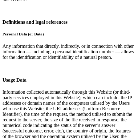
Definitions and legal references​​​​‌ ‍ ​‍​‍‌‍ ‌ ​‍‌‍‍‌‌‍‌ ‌‍‍‌‌‍ ‍​‍​‍​ ‍‍​‍​‍‌ ​ ‌‍​‌‌‍ ‍‌‍‍‌‌ ‌​‌ ‍‌​‍ ‍‌‍‍‌‌‍ ​‍​‍​‍ ​​‍​‍‌‍‍​‌ ​‍‌‍‌‌‌‍‌‍​‍​‍​ ‍‍​‍​‍‌‍‍​‌ ‌​‌ ‌​‌ ​​‌ ​ ​ ‍‍​‍ ​‍ ‌‍ ​​‍ ‌‌‍​‌‌‍ ‍‌‍‌​​‍ ‌‌ ​‍​‍ ‌‌‍‍​‌‍ ‌ ‌​‌‍‌‌‌‍ ​‌ ​ ​‍ ‌‌ ​ ‌ ‌​‌ ‌‌‌‍‌​‌‍‍‌‌‍ ​‍ ‍‌ ‌‍‌‍‌‌‌ ​‍‌‍​ ‌‍‌‌‌‍ ​​‍ ‍‌‍​‌‌ ​​‌ ​​​‍ ‌‍‍‌‌‍ ‍‌ ‌​‌‍‌‌‌‍ ‍‌ ‌​​‍ ‌‍‌‌‌‍‌​‌‍‍‌‌ ‌​​‍ ‌‍ ‌‌‍ ‌‍‌​‌‍‌‌​ ‌‌ ​​‌ ​‍‌‍‌‌‌ ​ ‌‍‌‌‌‍ ‍‌ ‌​‌‍​‌‌ ‌​‌‍‍‌‌‍ ‌‍ ‍​ ‍ ‌‍‍‌‌‍‌​​ ‌​ ​ ‌‍‌‌‌‍​‍​ ‌‌​ ​‌‌‍‌​‌‍​‍​ ​‌​‍ ‌‌‍‌‍​ ‌ ‌‍​‌​ ‌‌​‍ ‌​ ‌​‌‍‌‌​ ‌ ​ ​​​‍ ‌​ ‍‌​ ‌‌​ ​ ​ ‌‌​‍ ‌​ ​​‌‍‌​​ ​​​ ​ ​ ‌‍​ ‌‌​ ‌​​ ​​‌‍‌‌​ ‌‍​ ‌‌​ ​ ​ ‍ ‌ ‌​‌ ‍‌‌ ​​‌‍‌‌​ ‌‌‍‍​‌‍ ‌ ‌​‌‍‌‌‌‍ ​‌‌​ ‌‍‍‌‌ ‌​‌‍‌‌‌‌​​‌‍​‌‌‍‌ ‌‍‌‌​ ‍ ‌ ​​‌‍​‌‌ ‌​‌‍‍​​ ‌‌ ​​‌‍​‌‌‍‌ ‌‍‌‌‌​​‍‌ ‌‌‌‍‍‌‌‍ ​‌‍‌​‌‍‌‌‌ ​‍​‍‌‌​ ‌‌‌​​‍‌‌ ‌‍‍ ‌‍‌‌‌ ‍‌​‍‌‌​ ​ ‌​‌​​‍‌‌​ ​ ‌​‌​​‍‌‌​ ​‍​ ​‍‌‍‌‌​ ‌‍‌‍​ ‌‍‌‌‌‍​‌​ ​‍​ ​‌‌‍​‍​ ​‍‌‍​‍​ ‌‌‌‍‌‌​‍‌‌​ ​‍​ ​‍​‍‌‌​ ‌‌‌​‌​​‍ ‍‌‍​‍‌‍ ‌‍‌​‌ ‍‌​‍‌‌​ ‌‌‌​​‍‌‌ ‌‍‍ ‌‍‌‌‌ ‍‌​‍‌‌​ ​ ‌​‌​​‍‌‌​ ​ ‌​‌​​‍‌‌​ ​‍​ ​‍​ ‌ ​ ‌‍​ ​‌‌‍​‌‌‍​ ​ ​‍‌‍‌​​ ​ ​ ‍​​ ​‍​ ‍‌‌‍​‌​‍‌‌​ ​‍​ ​‍​‍‌‌​ ‌‌‌​‌​​‍ ‍‌‍​ ‌‍‍​‌‍‍‌‌‍ ​‌‍‌​‌ ​‍‌‍‌‌‌‍ ‍​‍‌‌​ ‌‌‌​​‍‌‌ ‌‍‍ ‌‍‌‌‌ ‍‌​‍‌‌​ ​ ‌​‌​​‍‌‌​ ​ ‌​‌​​‍‌‌​ ​‍​ ​‍​ ​‍​ ‌ ‌‍‌‍​ ‍‌‌‍‌‍​ ​‌​ ‌​​ ​‌‌‍​‌​ ​ ‌‍​‌​ ‍‌​‍‌‌​ ​‍​ ​‍​‍‌‌​ ‌‌‌​‌​​‍ ‍‌ ‌​‌‍‌‌‌ ‍​‌ ‌​​ ‌‍​‍‌‍​‌‌ ​ ‌‍‌‌‌‌‌‌‌ ​‍‌‍ ​​ ‌‌‍‍​‌ ‌​‌ ‌​‌ ​​‌ ​ ​‍‌‌​ ​ ‌​​‌​‍‌‌​ ​‍‌​‌‍​‍‌‌​ ​‍‌​‌‍‌‍ ​​‍ ‌‌‍​‌‌‍ ‍‌‍‌​​‍ ‌‌ ​‍​‍ ‌‌‍‍​‌‍ ‌ ‌​‌‍‌‌‌‍ ​‌ ​ ​‍ ‌‌ ​ ‌ ‌​‌ ‌‌‌‍‌​‌‍‍‌‌‍ ​‍ ‍‌ ‌‍‌‍‌‌‌ ​‍‌‍​ ‌‍‌‌‌‍ ​​‍ ‍‌‍​‌‌ ​​‌ ​​​‍‌‍‌‍‍‌‌‍‌​​ ‌​ ​ ‌‍‌‌‌‍​‍​ ‌‌​ ​‌‌‍‌​‌‍​‍​ ​‌​‍ ‌‌‍‌‍​ ‌ ‌‍​‌​ ‌‌​‍ ‌​ ‌​‌‍‌‌​ ‌ ​ ​​​‍ ‌​ ‍‌​ ‌‌​ ​ ​ ‌‌​‍ ‌​ ​​‌‍‌​​ ​​​ ​ ​ ‌‍​ ‌‌​ ‌​​ ​​‌‍‌‌​ ‌‍​ ‌‌​ ​ ​‍‌‍‌ ‌​‌ ‍‌‌ ​​‌‍‌‌​ ‌‌‍‍​‌‍ ‌ ‌​‌‍‌‌‌‍ ​‌‌​ ‌‍‍‌‌ ‌​‌‍‌‌‌‌​​‌‍​‌‌‍‌ ‌‍‌‌​‍‌‍‌ ​​‌‍​‌‌ ‌​‌‍‍​​ ‌‌ ​​‌‍​‌‌‍‌ ‌‍‌‌‌​​‍‌ ‌‌‌‍‍‌‌‍ ​‌‍‌​‌‍‌‌‌ ​‍​‍‌‌​ ‌‌‌​​‍‌‌ ‌‍‍ ‌‍‌‌‌ ‍‌​‍‌‌​ ​ ‌​‌​​‍‌‌​ ​ ‌​‌​​‍‌‌​ ​‍​ ​‍‌‍‌‌​ ‌‍‌‍​ ‌‍‌‌‌‍​‌​ ​‍​ ​‌‌‍​‍​ ​‍‌‍​‍​ ‌‌‌‍‌‌​‍‌‌​ ​‍​ ​‍​‍‌‌​ ‌‌‌​‌​​‍ ‍‌‍​‍‌‍ ‌‍‌​‌ ‍‌​‍‌‌​ ‌‌‌​​‍‌‌ ‌‍‍ ‌‍‌‌‌ ‍‌​‍‌‌​ ​ ‌​‌​​‍‌‌​ ​ ‌​‌​​‍‌‌​ ​‍​ ​‍​ ‌ ​ ‌‍​ ​‌‌‍​‌‌‍​ ​ ​‍‌‍‌​​ ​ ​ ‍​​ ​‍​ ‍‌‌‍​‌​‍‌‌​ ​‍​ ​‍​‍‌‌​ ‌‌‌​‌​​‍ ‍‌‍​ ‌‍‍​‌‍‍‌‌‍ ​‌‍‌​‌ ​‍‌‍‌‌‌‍ ‍​‍‌‌​ ‌‌‌​​‍‌‌ ‌‍‍ ‌‍‌‌‌ ‍‌​‍‌‌​ ​ ‌​‌​​‍‌‌​ ​ ‌​‌​​‍‌‌​ ​‍​ ​‍​ ​‍​ ‌ ‌‍‌‍​ ‍‌‌‍‌‍​ ​‌​ ‌​​ ​‌‌‍​‌​ ​ ‌‍​‌​ ‍‌​‍‌‌​ ​‍​ ​‍​‍‌‌​ ‌‌‌​‌​​‍ ‍‌ ‌​‌‍‌‌‌ ‍​‌ ‌​​‍‌‍‌ ​​‌‍‌‌‌ ​‍‌ ​ ‌ ​​‌‍‌‌‌‍​ ‌ ‌​‌‍‍‌‌ ‌‍‌‍‌‌​ ‌‌ ​​‌ ‌‌‌‍​‍‌‍ ​‌‍‍‌‌ ​ ‌‍‍​‌‍‌‌‌‍‌​​‍​‍‌ ‌
Personal Data (or Data)​​​​‌ ‍ ​‍​‍‌‍ ‌ ​‍‌‍‍‌‌‍‌ ‌‍‍‌‌‍ ‍​‍​‍​ ‍‍​‍​‍‌ ​ ‌‍​‌‌‍ ‍‌‍‍‌‌ ‌​‌ ‍‌​‍ ‍‌‍‍‌‌‍ ​‍​‍​‍ ​​‍​‍‌‍‍​‌ ​‍‌‍‌‌‌‍‌‍​‍​‍​ ‍‍​‍​‍‌‍‍​‌ ‌​‌ ‌​‌ ​​‌ ​ ​ ‍‍​‍ ​‍ ‌‍ ​​‍ ‌‌‍​‌‌‍ ‍‌‍‌​​‍ ‌‌ ​‍​‍ ‌‌‍‍​‌‍ ‌ ‌​‌‍‌‌‌‍ ​‌ ​ ​‍ ‌‌ ​ ‌ ‌​‌ ‌‌‌‍‌​‌‍‍‌‌‍ ​‍ ‍‌ ‌‍‌‍‌‌‌ ​‍‌‍​ ‌‍‌‌‌‍ ​​‍ ‍‌‍​‌‌ ​​‌ ​​​‍ ‌‍‍‌‌‍ ‍‌ ‌​‌‍‌‌‌‍ ‍‌ ‌​​‍ ‌‍‌‌‌‍‌​‌‍‍‌‌ ‌​​‍ ‌‍ ‌‌‍ ‌‍‌​‌‍‌‌​ ‌‌ ​​‌ ​‍‌‍‌‌‌ ​ ‌‍‌‌‌‍ ‍‌ ‌​‌‍​‌‌ ‌​‌‍‍‌‌‍ ‌‍ ‍​ ‍ ‌‍‍‌‌‍‌​​ ‌​ ​ ‌‍‌‌‌‍​‍​ ‌‌​ ​‌‌‍‌​‌‍​‍​ ​‌​‍ ‌‌‍‌‍​ ‌ ‌‍​‌​ ‌‌​‍ ‌​ ‌​‌‍‌‌​ ‌ ​ ​​​‍ ‌​ ‍‌​ ‌‌​ ​ ​ ‌‌​‍ ‌​ ​​‌‍‌​​ ​​​ ​ ​ ‌‍​ ‌‌​ ‌​​ ​​‌‍‌‌​ ‌‍​ ‌‌​ ​ ​ ‍ ‌ ‌​‌ ‍‌‌ ​​‌‍‌‌​ ‌‌‍‍​‌‍ ‌ ‌​‌‍‌‌‌‍ ​‌‌​ ‌‍‍‌‌ ‌​‌‍‌‌‌‌​​‌‍​‌‌‍‌ ‌‍‌‌​ ‍ ‌ ​​‌‍​‌‌ ‌​‌‍‍​​ ‌‌ ​​‌‍​‌‌‍‌ ‌‍‌‌‌​​‍‌ ‌‌‌‍‍‌‌‍ ​‌‍‌​‌‍‌‌‌ ​‍​‍‌‌​ ‌‌‌​​‍‌‌ ‌‍‍ ‌‍‌‌‌ ‍‌​‍‌‌​ ​ ‌​‌​​‍‌‌​ ​ ‌​‌​​‍‌‌​ ​‍​ ​‍‌‍‌‌​ ‌‍‌‍​ ‌‍‌‌‌‍​‌​ ​‍​ ​‌‌‍​‍​ ​‍‌‍​‍​ ‌‌‌‍‌‌​‍‌‌​ ​‍​ ​‍​‍‌‌​ ‌‌‌​‌​​‍ ‍‌‍​‍‌‍ ‌‍‌​‌ ‍‌​‍‌‌​ ‌‌‌​​‍‌‌ ‌‍‍ ‌‍‌‌‌ ‍‌​‍‌‌​ ​ ‌​‌​​‍‌‌​ ​ ‌​‌​​‍‌‌​ ​‍​ ​‍​ ‌ ​ ​‌​ ​‍​ ​ ​ ‍​​ ​ ​ ​‍​ ‌​​ ‌‍​ ‌ ​ ​ ​ ​​​‍‌‌​ ​‍​ ​‍​‍‌‌​ ‌‌‌​‌​​‍ ‍‌‍​ ‌‍‍​‌‍‍‌‌‍ ​‌‍‌​‌ ​‍‌‍‌‌‌‍ ‍​‍‌‌​ ‌‌‌​​‍‌‌ ‌‍‍ ‌‍‌‌‌ ‍‌​‍‌‌​ ​ ‌​‌​​‍‌‌​ ​ ‌​‌​​‍‌‌​ ​‍​ ​‍​ ​‌​ ​‍​ ​‌​ ​‌‌‍​‌​ ‍‌‌‍​ ‌‍‌​​ ​ ‌‍‌​‌‍​ ‌‍‌‍​‍‌‌​ ​‍​ ​‍​‍‌‌​ ‌‌‌​‌​​‍ ‍‌ ‌​‌‍‌‌‌ ‍​‌ ‌​​ ‌‍​‍‌‍​‌‌ ​ ‌‍‌‌‌‌‌‌‌ ​‍‌‍ ​​ ‌‌‍‍​‌ ‌​‌ ‌​‌ ​​‌ ​ ​‍‌‌​ ​ ‌​​‌​‍‌‌​ ​‍‌​‌‍​‍‌‌​ ​‍‌​‌‍‌‍ ​​‍ ‌‌‍​‌‌‍ ‍‌‍‌​​‍ ‌‌ ​‍​‍ ‌‌‍‍​‌‍ ‌ ‌​‌‍‌‌‌‍ ​‌ ​ ​‍ ‌‌ ​ ‌ ‌​‌ ‌‌‌‍‌​‌‍‍‌‌‍ ​‍ ‍‌ ‌‍‌‍‌‌‌ ​‍‌‍​ ‌‍‌‌‌‍ ​​‍ ‍‌‍​‌‌ ​​‌ ​​​‍‌‍‌‍‍‌‌‍‌​​ ‌​ ​ ‌‍‌‌‌‍​‍​ ‌‌​ ​‌‌‍‌​‌‍​‍​ ​‌​‍ ‌‌‍‌‍​ ‌ ‌‍​‌​ ‌‌​‍ ‌​ ‌​‌‍‌‌​ ‌ ​ ​​​‍ ‌​ ‍‌​ ‌‌​ ​ ​ ‌‌​‍ ‌​ ​​‌‍‌​​ ​​​ ​ ​ ‌‍​ ‌‌​ ‌​​ ​​‌‍‌‌​ ‌‍​ ‌‌​ ​ ​‍‌‍‌ ‌​‌ ‍‌‌ ​​‌‍‌‌​ ‌‌‍‍​‌‍ ‌ ‌​‌‍‌‌‌‍ ​‌‌​ ‌‍‍‌‌ ‌​‌‍‌‌‌‌​​‌‍​‌‌‍‌ ‌‍‌‌​‍‌‍‌ ​​‌‍​‌‌ ‌​‌‍‍​​ ‌‌ ​​‌‍​‌‌‍‌ ‌‍‌‌‌​​‍‌ ‌‌‌‍‍‌‌‍ ​‌‍‌​‌‍‌‌‌ ​‍​‍‌‌​ ‌‌‌​​‍‌‌ ‌‍‍ ‌‍‌‌‌ ‍‌​‍‌‌​ ​ ‌​‌​​‍‌‌​ ​ ‌​‌​​‍‌‌​ ​‍​ ​‍‌‍‌‌​ ‌‍‌‍​ ‌‍‌‌‌‍​‌​ ​‍​ ​‌‌‍​‍​ ​‍‌‍​‍​ ‌‌‌‍‌‌​‍‌‌​ ​‍​ ​‍​‍‌‌​ ‌‌‌​‌​​‍ ‍‌‍​‍‌‍ ‌‍‌​‌ ‍‌​‍‌‌​ ‌‌‌​​‍‌‌ ‌‍‍ ‌‍‌‌‌ ‍‌​‍‌‌​ ​ ‌​‌​​‍‌‌​ ​ ‌​‌​​‍‌‌​ ​‍​ ​‍​ ‌ ​ ​‌​ ​‍​ ​ ​ ‍​​ ​ ​ ​‍​ ‌​​ ‌‍​ ‌ ​ ​ ​ ​​​‍‌‌​ ​‍​ ​‍​‍‌‌​ ‌‌‌​‌​​‍ ‍‌‍​ ‌‍‍​‌‍‍‌‌‍ ​‌‍‌​‌ ​‍‌‍‌‌‌‍ ‍​‍‌‌​ ‌‌‌​​‍‌‌ ‌‍‍ ‌‍‌‌‌ ‍‌​‍‌‌​ ​ ‌​‌​​‍‌‌​ ​ ‌​‌​​‍‌‌​ ​‍​ ​‍​ ​‌​ ​‍​ ​‌​ ​‌‌‍​‌​ ‍‌‌‍​ ‌‍‌​​ ​ ‌‍‌​‌‍​ ‌‍‌‍​‍‌‌​ ​‍​ ​‍​‍‌‌​ ‌‌‌​‌​​‍ ‍‌ ‌​‌‍‌‌‌ ‍​‌ ‌​​‍‌‍‌ ​​‌‍‌‌‌ ​‍‌ ​ ‌ ​​‌‍‌‌‌‍​ ‌ ‌​‌‍‍‌‌ ‌‍‌‍‌‌​ ‌‌ ​​‌ ‌‌‌‍​‍‌‍ ​‌‍‍‌‌ ​ ‌‍‍​‌‍‌‌‌‍‌​​‍​‍‌ ‌
Any information that directly, indirectly, or in connection with other
information — including a personal identification number — allows
for the identification or identifiability of a natural person.​​​​‌ ‍ ​‍​‍‌‍ ‌ ​‍‌‍‍‌‌‍‌ ‌‍‍‌‌‍ ‍​‍​‍​ ‍‍​‍​‍‌ ​ ‌‍​‌‌‍ ‍‌‍‍‌‌ ‌​‌ ‍‌​‍ ‍‌‍‍‌‌‍ ​‍​‍​‍ ​​‍​‍‌‍‍​‌ ​‍‌‍‌‌‌‍‌‍​‍​‍​ ‍‍​‍​‍‌‍‍​‌ ‌​‌ ‌​‌ ​​‌ ​ ​ ‍‍​‍ ​‍ ‌‍ ​​‍ ‌‌‍​‌‌‍ ‍‌‍‌​​‍ ‌‌ ​‍​‍ ‌‌‍‍​‌‍ ‌ ‌​‌‍‌‌‌‍ ​‌ ​ ​‍ ‌‌ ​ ‌ ‌​‌ ‌‌‌‍‌​‌‍‍‌‌‍ ​‍ ‍‌ ‌‍‌‍‌‌‌ ​‍‌‍​ ‌‍‌‌‌‍ ​​‍ ‍‌‍​‌‌ ​​‌ ​​​‍ ‌‍‍‌‌‍ ‍‌ ‌​‌‍‌‌‌‍ ‍‌ ‌​​‍ ‌‍‌‌‌‍‌​‌‍‍‌‌ ‌​​‍ ‌‍ ‌‌‍ ‌‍‌​‌‍‌‌​ ‌‌ ​​‌ ​‍‌‍‌‌‌ ​ ‌‍‌‌‌‍ ‍‌ ‌​‌‍​‌‌ ‌​‌‍‍‌‌‍ ‌‍ ‍​ ‍ ‌‍‍‌‌‍‌​​ ‌​ ​ ‌‍‌‌‌‍​‍​ ‌‌​ ​‌‌‍‌​‌‍​‍​ ​‌​‍ ‌‌‍‌‍​ ‌ ‌‍​‌​ ‌‌​‍ ‌​ ‌​‌‍‌‌​ ‌ ​ ​​​‍ ‌​ ‍‌​ ‌‌​ ​ ​ ‌‌​‍ ‌​ ​​‌‍‌​​ ​​​ ​ ​ ‌‍​ ‌‌​ ‌​​ ​​‌‍‌‌​ ‌‍​ ‌‌​ ​ ​ ‍ ‌ ‌​‌ ‍‌‌ ​​‌‍‌‌​ ‌‌‍‍​‌‍ ‌ ‌​‌‍‌‌‌‍ ​‌‌​ ‌‍‍‌‌ ‌​‌‍‌‌‌‌​​‌‍​‌‌‍‌ ‌‍‌‌​ ‍ ‌ ​​‌‍​‌‌ ‌​‌‍‍​​ ‌‌ ​​‌‍​‌‌‍‌ ‌‍‌‌‌​​‍‌ ‌‌‌‍‍‌‌‍ ​‌‍‌​‌‍‌‌‌ ​‍​‍‌‌​ ‌‌‌​​‍‌‌ ‌‍‍ ‌‍‌‌‌ ‍‌​‍‌‌​ ​ ‌​‌​​‍‌‌​ ​ ‌​‌​​‍‌‌​ ​‍​ ​‍‌‍‌‌​ ‌‍‌‍​ ‌‍‌‌‌‍​‌​ ​‍​ ​‌‌‍​‍​ ​‍‌‍​‍​ ‌‌‌‍‌‌​‍‌‌​ ​‍​ ​‍​‍‌‌​ ‌‌‌​‌​​‍ ‍‌‍​‍‌‍ ‌‍‌​‌ ‍‌​‍‌‌​ ‌‌‌​​‍‌‌ ‌‍‍ ‌‍‌‌‌ ‍‌​‍‌‌​ ​ ‌​‌​​‍‌‌​ ​ ‌​‌​​‍‌‌​ ​‍​ ​‍​ ‌​​ ‌​‌‍​‍​ ‍​​ ‍​​ ​‍​ ‍​​ ‌‍​ ​‍​ ‌ ​ ​​​ ‌ ​‍‌‌​ ​‍​ ​‍​‍‌‌​ ‌‌‌​‌​​‍ ‍‌‍​ ‌‍‍​‌‍‍‌‌‍ ​‌‍‌​‌ ​‍‌‍‌‌‌‍ ‍​‍‌‌​ ‌‌‌​​‍‌‌ ‌‍‍ ‌‍‌‌‌ ‍‌​‍‌‌​ ​ ‌​‌​​‍‌‌​ ​ ‌​‌​​‍‌‌​ ​‍​ ​‍​ ​‌‌‍​‌‌‍‌​‌‍‌‌​ ‌​‌‍‌‌‌‍​ ​ ​ ‌‍​‍​ ​‌​ ​ ​ ‍‌​‍‌‌​ ​‍​ ​‍​‍‌‌​ ‌‌‌​‌​​‍ ‍‌ ‌​‌‍‌‌‌ ‍​‌ ‌​​ ‌‍​‍‌‍​‌‌ ​ ‌‍‌‌‌‌‌‌‌ ​‍‌‍ ​​ ‌‌‍‍​‌ ‌​‌ ‌​‌ ​​‌ ​ ​‍‌‌​ ​ ‌​​‌​‍‌‌​ ​‍‌​‌‍​‍‌‌​ ​‍‌​‌‍‌‍ ​​‍ ‌‌‍​‌‌‍ ‍‌‍‌​​‍ ‌‌ ​‍​‍ ‌‌‍‍​‌‍ ‌ ‌​‌‍‌‌‌‍ ​‌ ​ ​‍ ‌‌ ​ ‌ ‌​‌ ‌‌‌‍‌​‌‍‍‌‌‍ ​‍ ‍‌ ‌‍‌‍‌‌‌ ​‍‌‍​ ‌‍‌‌‌‍ ​​‍ ‍‌‍​‌‌ ​​‌ ​​​‍‌‍‌‍‍‌‌‍‌​​ ‌​ ​ ‌‍‌‌‌‍​‍​ ‌‌​ ​‌‌‍‌​‌‍​‍​ ​‌​‍ ‌‌‍‌‍​ ‌ ‌‍​‌​ ‌‌​‍ ‌​ ‌​‌‍‌‌​ ‌ ​ ​​​‍ ‌​ ‍‌​ ‌‌​ ​ ​ ‌‌​‍ ‌​ ​​‌‍‌​​ ​​​ ​ ​ ‌‍​ ‌‌​ ‌​​ ​​‌‍‌‌​ ‌‍​ ‌‌​ ​ ​‍‌‍‌ ‌​‌ ‍‌‌ ​​‌‍‌‌​ ‌‌‍‍​‌‍ ‌ ‌​‌‍‌‌‌‍ ​‌‌​ ‌‍‍‌‌ ‌​‌‍‌‌‌‌​​‌‍​‌‌‍‌ ‌‍‌‌​‍‌‍‌ ​​‌‍​‌‌ ‌​‌‍‍​​ ‌‌ ​​‌‍​‌‌‍‌ ‌‍‌‌‌​​‍‌ ‌‌‌‍‍‌‌‍ ​‌‍‌​‌‍‌‌‌ ​‍​‍‌‌​ ‌‌‌​​‍‌‌ ‌‍‍ ‌‍‌‌‌ ‍‌​‍‌‌​ ​ ‌​‌​​‍‌‌​ ​ ‌​‌​​‍‌‌​ ​‍​ ​‍‌‍‌‌​ ‌‍‌‍​ ‌‍‌‌‌‍​‌​ ​‍​ ​‌‌‍​‍​ ​‍‌‍​‍​ ‌‌‌‍‌‌​‍‌‌​ ​‍​ ​‍​‍‌‌​ ‌‌‌​‌​​‍ ‍‌‍​‍‌‍ ‌‍‌​‌ ‍‌​‍‌‌​ ‌‌‌​​‍‌‌ ‌‍‍ ‌‍‌‌‌ ‍‌​‍‌‌​ ​ ‌​‌​​‍‌‌​ ​ ‌​‌​​‍‌‌​ ​‍​ ​‍​ ‌​​ ‌​‌‍​‍​ ‍​​ ‍​​ ​‍​ ‍​​ ‌‍​ ​‍​ ‌ ​ ​​​ ‌ ​‍‌‌​ ​‍​ ​‍​‍‌‌​ ‌‌‌​‌​​‍ ‍‌‍​ ‌‍‍​‌‍‍‌‌‍ ​‌‍‌​‌ ​‍‌‍‌‌‌‍ ‍​‍‌‌​ ‌‌‌​​‍‌‌ ‌‍‍ ‌‍‌‌‌ ‍‌​‍‌‌​ ​ ‌​‌​​‍‌‌​ ​ ‌​‌​​‍‌‌​ ​‍​ ​‍​ ​‌‌‍​‌‌‍‌​‌‍‌‌​ ‌​‌‍‌‌‌‍​ ​ ​ ‌‍​‍​ ​‌​ ​ ​ ‍‌​‍‌‌​ ​‍​ ​‍​‍‌‌​ ‌‌‌​‌​​‍ ‍‌ ‌​‌‍‌‌‌ ‍​‌ ‌​​‍‌‍‌ ​​‌‍‌‌‌ ​‍‌ ​ ‌ ​​‌‍‌‌‌‍​ ‌ ‌​‌‍‍‌‌ ‌‍‌‍‌‌​ ‌‌ ​​‌ ‌‌‌‍​‍‌‍ ​‌‍‍‌‌ ​ ‌‍‍​‌‍‌‌‌‍‌​​‍​‍‌ ‌
Usage Data​​​​‌ ‍ ​‍​‍‌‍ ‌ ​‍‌‍‍‌‌‍‌ ‌‍‍‌‌‍ ‍​‍​‍​ ‍‍​‍​‍‌ ​ ‌‍​‌‌‍ ‍‌‍‍‌‌ ‌​‌ ‍‌​‍ ‍‌‍‍‌‌‍ ​‍​‍​‍ ​​‍​‍‌‍‍​‌ ​‍‌‍‌‌‌‍‌‍​‍​‍​ ‍‍​‍​‍‌‍‍​‌ ‌​‌ ‌​‌ ​​‌ ​ ​ ‍‍​‍ ​‍ ‌‍ ​​‍ ‌‌‍​‌‌‍ ‍‌‍‌​​‍ ‌‌ ​‍​‍ ‌‌‍‍​‌‍ ‌ ‌​‌‍‌‌‌‍ ​‌ ​ ​‍ ‌‌ ​ ‌ ‌​‌ ‌‌‌‍‌​‌‍‍‌‌‍ ​‍ ‍‌ ‌‍‌‍‌‌‌ ​‍‌‍​ ‌‍‌‌‌‍ ​​‍ ‍‌‍​‌‌ ​​‌ ​​​‍ ‌‍‍‌‌‍ ‍‌ ‌​‌‍‌‌‌‍ ‍‌ ‌​​‍ ‌‍‌‌‌‍‌​‌‍‍‌‌ ‌​​‍ ‌‍ ‌‌‍ ‌‍‌​‌‍‌‌​ ‌‌ ​​‌ ​‍‌‍‌‌‌ ​ ‌‍‌‌‌‍ ‍‌ ‌​‌‍​‌‌ ‌​‌‍‍‌‌‍ ‌‍ ‍​ ‍ ‌‍‍‌‌‍‌​​ ‌​ ​ ‌‍‌‌‌‍​‍​ ‌‌​ ​‌‌‍‌​‌‍​‍​ ​‌​‍ ‌‌‍‌‍​ ‌ ‌‍​‌​ ‌‌​‍ ‌​ ‌​‌‍‌‌​ ‌ ​ ​​​‍ ‌​ ‍‌​ ‌‌​ ​ ​ ‌‌​‍ ‌​ ​​‌‍‌​​ ​​​ ​ ​ ‌‍​ ‌‌​ ‌​​ ​​‌‍‌‌​ ‌‍​ ‌‌​ ​ ​ ‍ ‌ ‌​‌ ‍‌‌ ​​‌‍‌‌​ ‌‌‍‍​‌‍ ‌ ‌​‌‍‌‌‌‍ ​‌‌​ ‌‍‍‌‌ ‌​‌‍‌‌‌‌​​‌‍​‌‌‍‌ ‌‍‌‌​ ‍ ‌ ​​‌‍​‌‌ ‌​‌‍‍​​ ‌‌ ​​‌‍​‌‌‍‌ ‌‍‌‌‌​​‍‌ ‌‌‌‍‍‌‌‍ ​‌‍‌​‌‍‌‌‌ ​‍​‍‌‌​ ‌‌‌​​‍‌‌ ‌‍‍ ‌‍‌‌‌ ‍‌​‍‌‌​ ​ ‌​‌​​‍‌‌​ ​ ‌​‌​​‍‌‌​ ​‍​ ​‍‌‍‌‌​ ‌‍‌‍​ ‌‍‌‌‌‍​‌​ ​‍​ ​‌‌‍​‍​ ​‍‌‍​‍​ ‌‌‌‍‌‌​‍‌‌​ ​‍​ ​‍​‍‌‌​ ‌‌‌​‌​​‍ ‍‌‍​‍‌‍ ‌‍‌​‌ ‍‌​‍‌‌​ ‌‌‌​​‍‌‌ ‌‍‍ ‌‍‌‌‌ ‍‌​‍‌‌​ ​ ‌​‌​​‍‌‌​ ​ ‌​‌​​‍‌‌​ ​‍​ ​‍​ ‍​​ ​​​ ​‍​ ​‍​ ‌​‌‍​‍‌‍‌‍​ ​ ​ ​​​ ‍​‌‍​‍​ ‌​​‍‌‌​ ​‍​ ​‍​‍‌‌​ ‌‌‌​‌​​‍ ‍‌‍​ ‌‍‍​‌‍‍‌‌‍ ​‌‍‌​‌ ​‍‌‍‌‌‌‍ ‍​‍‌‌​ ‌‌‌​​‍‌‌ ‌‍‍ ‌‍‌‌‌ ‍‌​‍‌‌​ ​ ‌​‌​​‍‌‌​ ​ ‌​‌​​‍‌‌​ ​‍​ ​‍​ ​ ​ ​ ​ ‌​​ ‍​‌‍​‍‌‍‌​​ ‍‌‌‍‌‍‌‍​‍‌‍‌‌‌‍‌​‌‍​ ​‍‌‌​ ​‍​ ​‍​‍‌‌​ ‌‌‌​‌​​‍ ‍‌ ‌​‌‍‌‌‌ ‍​‌ ‌​​ ‌‍​‍‌‍​‌‌ ​ ‌‍‌‌‌‌‌‌‌ ​‍‌‍ ​​ ‌‌‍‍​‌ ‌​‌ ‌​‌ ​​‌ ​ ​‍‌‌​ ​ ‌​​‌​‍‌‌​ ​‍‌​‌‍​‍‌‌​ ​‍‌​‌‍‌‍ ​​‍ ‌‌‍​‌‌‍ ‍‌‍‌​​‍ ‌‌ ​‍​‍ ‌‌‍‍​‌‍ ‌ ‌​‌‍‌‌‌‍ ​‌ ​ ​‍ ‌‌ ​ ‌ ‌​‌ ‌‌‌‍‌​‌‍‍‌‌‍ ​‍ ‍‌ ‌‍‌‍‌‌‌ ​‍‌‍​ ‌‍‌‌‌‍ ​​‍ ‍‌‍​‌‌ ​​‌ ​​​‍‌‍‌‍‍‌‌‍‌​​ ‌​ ​ ‌‍‌‌‌‍​‍​ ‌‌​ ​‌‌‍‌​‌‍​‍​ ​‌​‍ ‌‌‍‌‍​ ‌ ‌‍​‌​ ‌‌​‍ ‌​ ‌​‌‍‌‌​ ‌ ​ ​​​‍ ‌​ ‍‌​ ‌‌​ ​ ​ ‌‌​‍ ‌​ ​​‌‍‌​​ ​​​ ​ ​ ‌‍​ ‌‌​ ‌​​ ​​‌‍‌‌​ ‌‍​ ‌‌​ ​ ​‍‌‍‌ ‌​‌ ‍‌‌ ​​‌‍‌‌​ ‌‌‍‍​‌‍ ‌ ‌​‌‍‌‌‌‍ ​‌‌​ ‌‍‍‌‌ ‌​‌‍‌‌‌‌​​‌‍​‌‌‍‌ ‌‍‌‌​‍‌‍‌ ​​‌‍​‌‌ ‌​‌‍‍​​ ‌‌ ​​‌‍​‌‌‍‌ ‌‍‌‌‌​​‍‌ ‌‌‌‍‍‌‌‍ ​‌‍‌​‌‍‌‌‌ ​‍​‍‌‌​ ‌‌‌​​‍‌‌ ‌‍‍ ‌‍‌‌‌ ‍‌​‍‌‌​ ​ ‌​‌​​‍‌‌​ ​ ‌​‌​​‍‌‌​ ​‍​ ​‍‌‍‌‌​ ‌‍‌‍​ ‌‍‌‌‌‍​‌​ ​‍​ ​‌‌‍​‍​ ​‍‌‍​‍​ ‌‌‌‍‌‌​‍‌‌​ ​‍​ ​‍​‍‌‌​ ‌‌‌​‌​​‍ ‍‌‍​‍‌‍ ‌‍‌​‌ ‍‌​‍‌‌​ ‌‌‌​​‍‌‌ ‌‍‍ ‌‍‌‌‌ ‍‌​‍‌‌​ ​ ‌​‌​​‍‌‌​ ​ ‌​‌​​‍‌‌​ ​‍​ ​‍​ ‍​​ ​​​ ​‍​ ​‍​ ‌​‌‍​‍‌‍‌‍​ ​ ​ ​​​ ‍​‌‍​‍​ ‌​​‍‌‌​ ​‍​ ​‍​‍‌‌​ ‌‌‌​‌​​‍ ‍‌‍​ ‌‍‍​‌‍‍‌‌‍ ​‌‍‌​‌ ​‍‌‍‌‌‌‍ ‍​‍‌‌​ ‌‌‌​​‍‌‌ ‌‍‍ ‌‍‌‌‌ ‍‌​‍‌‌​ ​ ‌​‌​​‍‌‌​ ​ ‌​‌​​‍‌‌​ ​‍​ ​‍​ ​ ​ ​ ​ ‌​​ ‍​‌‍​‍‌‍‌​​ ‍‌‌‍‌‍‌‍​‍‌‍‌‌‌‍‌​‌‍​ ​‍‌‌​ ​‍​ ​‍​‍‌‌​ ‌‌‌​‌​​‍ ‍‌ ‌​‌‍‌‌‌ ‍​‌ ‌​​‍‌‍‌ ​​‌‍‌‌‌ ​‍‌ ​ ‌ ​​‌‍‌‌‌‍​ ‌ ‌​‌‍‍‌‌ ‌‍‌‍‌‌​ ‌‌ ​​‌ ‌‌‌‍​‍‌‍ ​‌‍‍‌‌ ​ ‌‍‍​‌‍‌‌‌‍‌​​‍​‍‌ ‌
Information collected automatically through this Website (or third-
party services employed in this Website), which can include: the IP
addresses or domain names of the computers utilised by the Users
who use this Website, the URI addresses (Uniform Resource
Identifier), the time of the request, the method utilised to submit the
request to the server, the size of the file received in response, the
numerical code indicating the status of the server’s answer
(successful outcome, error, etc.), the country of origin, the features
of the browser and the operating system utilised by the User, the