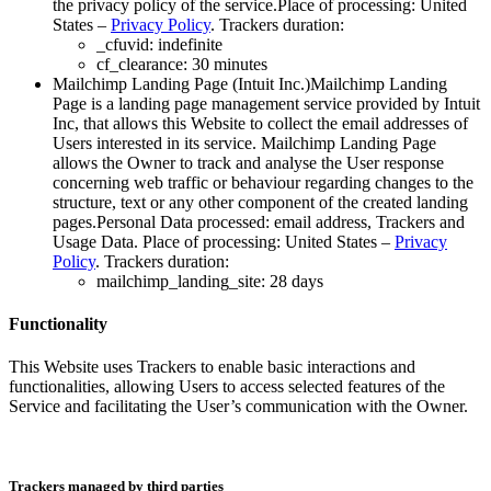
the privacy policy of the service.Place of processing: United
States – ​​​​‌ ‍ ​‍​‍‌‍ ‌ ​‍‌‍‍‌‌‍‌ ‌‍‍‌‌‍ ‍​‍​‍​ ‍‍​‍​‍‌ ​ ‌‍​‌‌‍ ‍‌‍‍‌‌ ‌​‌ ‍‌​‍ ‍‌‍‍‌‌‍ ​‍​‍​‍ ​​‍​‍‌‍‍​‌ ​‍‌‍‌‌‌‍‌‍​‍​‍​ ‍‍​‍​‍‌‍‍​‌ ‌​‌ ‌​‌ ​​‌ ​ ​ ‍‍​‍ ​‍ ‌‍ ​​‍ ‌‌‍​‌‌‍ ‍‌‍‌​​‍ ‌‌ ​‍​‍ ‌‌‍‍​‌‍ ‌ ‌​‌‍‌‌‌‍ ​‌ ​ ​‍ ‌‌ ​ ‌ ‌​‌ ‌‌‌‍‌​‌‍‍‌‌‍ ​‍ ‍‌ ‌‍‌‍‌‌‌ ​‍‌‍​ ‌‍‌‌‌‍ ​​‍ ‍‌‍​‌‌ ​​‌ ​​​‍ ‌‍‍‌‌‍ ‍‌ ‌​‌‍‌‌‌‍ ‍‌ ‌​​‍ ‌‍‌‌‌‍‌​‌‍‍‌‌ ‌​​‍ ‌‍ ‌‌‍ ‌‍‌​‌‍‌‌​ ‌‌ ​​‌ ​‍‌‍‌‌‌ ​ ‌‍‌‌‌‍ ‍‌ ‌​‌‍​‌‌ ‌​‌‍‍‌‌‍ ‌‍ ‍​ ‍ ‌‍‍‌‌‍‌​​ ‌​ ​ ‌‍‌‌‌‍​‍​ ‌‌​ ​‌‌‍‌​‌‍​‍​ ​‌​‍ ‌‌‍‌‍​ ‌ ‌‍​‌​ ‌‌​‍ ‌​ ‌​‌‍‌‌​ ‌ ​ ​​​‍ ‌​ ‍‌​ ‌‌​ ​ ​ ‌‌​‍ ‌​ ​​‌‍‌​​ ​​​ ​ ​ ‌‍​ ‌‌​ ‌​​ ​​‌‍‌‌​ ‌‍​ ‌‌​ ​ ​ ‍ ‌ ‌​‌ ‍‌‌ ​​‌‍‌‌​ ‌‌‍‍​‌‍ ‌ ‌​‌‍‌‌‌‍ ​‌‌​ ‌‍‍‌‌ ‌​‌‍‌‌‌‌​​‌‍​‌‌‍‌ ‌‍‌‌​ ‍ ‌ ​​‌‍​‌‌ ‌​‌‍‍​​ ‌‌ ​​‌‍​‌‌‍‌ ‌‍‌‌‌​​‍‌ ‌‌‌‍‍‌‌‍ ​‌‍‌​‌‍‌‌‌ ​‍​‍‌‌​ ‌‌‌​​‍‌‌ ‌‍‍ ‌‍‌‌‌ ‍‌​‍‌‌​ ​ ‌​‌​​‍‌‌​ ​ ‌​‌​​‍‌‌​ ​‍​ ​‍‌‍‌‌​ ‌‍‌‍​ ‌‍‌‌‌‍​‌​ ​‍​ ​‌‌‍​‍​ ​‍‌‍​‍​ ‌‌‌‍‌‌​‍‌‌​ ​‍​ ​‍​‍‌‌​ ‌‌‌​‌​​‍ ‍‌‍​‍‌‍ ‌‍‌​‌ ‍‌​‍‌‌​ ‌‌‌​​‍‌‌ ‌‍‍ ‌‍‌‌‌ ‍‌​‍‌‌​ ​ ‌​‌​​‍‌‌​ ​ ‌​‌​​‍‌‌​ ​‍​ ​‍​ ​ ​ ‌ ​ ‌‍​ ‍‌‌‍‌‌​ ‌ ​ ​ ​ ‍​​ ​ ‌‍‌​​ ​​‌‍‌​​‍‌‌​ ​‍​ ​‍​‍‌‌​ ‌‌‌​‌​​‍ ‍‌‍​ ‌‍‍​‌‍‍‌‌‍ ​‌‍‌​‌ ​‍‌‍‌‌‌‍ ‍​‍‌‌​ ‌‌‌​​‍‌‌ ‌‍‍ ‌‍‌‌‌ ‍‌​‍‌‌​ ​ ‌​‌​​‍‌‌​ ​ ‌​‌​​‍‌‌​ ​‍​ ​‍​ ‌ ​ ‌‍​ ​ ‌‍​‌‌‍‌‌‌‍​‌​ ​ ​ ‍​​ ‌‍​ ​​​ ​‍​ ​‌​‍‌‌​ ​‍​ ​‍​‍‌‌​ ‌‌‌​‌​​‍ ‍‌ ‌​‌‍‌‌‌ ‍​‌ ‌​​ ‌‍​‍‌‍​‌‌ ​ ‌‍‌‌‌‌‌‌‌ ​‍‌‍ ​​ ‌‌‍‍​‌ ‌​‌ ‌​‌ ​​‌ ​ ​‍‌‌​ ​ ‌​​‌​‍‌‌​ ​‍‌​‌‍​‍‌‌​ ​‍‌​‌‍‌‍ ​​‍ ‌‌‍​‌‌‍ ‍‌‍‌​​‍ ‌‌ ​‍​‍ ‌‌‍‍​‌‍ ‌ ‌​‌‍‌‌‌‍ ​‌ ​ ​‍ ‌‌ ​ ‌ ‌​‌ ‌‌‌‍‌​‌‍‍‌‌‍ ​‍ ‍‌ ‌‍‌‍‌‌‌ ​‍‌‍​ ‌‍‌‌‌‍ ​​‍ ‍‌‍​‌‌ ​​‌ ​​​‍‌‍‌‍‍‌‌‍‌​​ ‌​ ​ ‌‍‌‌‌‍​‍​ ‌‌​ ​‌‌‍‌​‌‍​‍​ ​‌​‍ ‌‌‍‌‍​ ‌ ‌‍​‌​ ‌‌​‍ ‌​ ‌​‌‍‌‌​ ‌ ​ ​​​‍ ‌​ ‍‌​ ‌‌​ ​ ​ ‌‌​‍ ‌​ ​​‌‍‌​​ ​​​ ​ ​ ‌‍​ ‌‌​ ‌​​ ​​‌‍‌‌​ ‌‍​ ‌‌​ ​ ​‍‌‍‌ ‌​‌ ‍‌‌ ​​‌‍‌‌​ ‌‌‍‍​‌‍ ‌ ‌​‌‍‌‌‌‍ ​‌‌​ ‌‍‍‌‌ ‌​‌‍‌‌‌‌​​‌‍​‌‌‍‌ ‌‍‌‌​‍‌‍‌ ​​‌‍​‌‌ ‌​‌‍‍​​ ‌‌ ​​‌‍​‌‌‍‌ ‌‍‌‌‌​​‍‌ ‌‌‌‍‍‌‌‍ ​‌‍‌​‌‍‌‌‌ ​‍​‍‌‌​ ‌‌‌​​‍‌‌ ‌‍‍ ‌‍‌‌‌ ‍‌​‍‌‌​ ​ ‌​‌​​‍‌‌​ ​ ‌​‌​​‍‌‌​ ​‍​ ​‍‌‍‌‌​ ‌‍‌‍​ ‌‍‌‌‌‍​‌​ ​‍​ ​‌‌‍​‍​ ​‍‌‍​‍​ ‌‌‌‍‌‌​‍‌‌​ ​‍​ ​‍​‍‌‌​ ‌‌‌​‌​​‍ ‍‌‍​‍‌‍ ‌‍‌​‌ ‍‌​‍‌‌​ ‌‌‌​​‍‌‌ ‌‍‍ ‌‍‌‌‌ ‍‌​‍‌‌​ ​ ‌​‌​​‍‌‌​ ​ ‌​‌​​‍‌‌​ ​‍​ ​‍​ ​ ​ ‌ ​ ‌‍​ ‍‌‌‍‌‌​ ‌ ​ ​ ​ ‍​​ ​ ‌‍‌​​ ​​‌‍‌​​‍‌‌​ ​‍​ ​‍​‍‌‌​ ‌‌‌​‌​​‍ ‍‌‍​ ‌‍‍​‌‍‍‌‌‍ ​‌‍‌​‌ ​‍‌‍‌‌‌‍ ‍​‍‌‌​ ‌‌‌​​‍‌‌ ‌‍‍ ‌‍‌‌‌ ‍‌​‍‌‌​ ​ ‌​‌​​‍‌‌​ ​ ‌​‌​​‍‌‌​ ​‍​ ​‍​ ‌ ​ ‌‍​ ​ ‌‍​‌‌‍‌‌‌‍​‌​ ​ ​ ‍​​ ‌‍​ ​​​ ​‍​ ​‌​‍‌‌​ ​‍​ ​‍​‍‌‌​ ‌‌‌​‌​​‍ ‍‌ ‌​‌‍‌‌‌ ‍​‌ ‌​​‍‌‍‌ ​​‌‍‌‌‌ ​‍‌ ​ ‌ ​​‌‍‌‌‌‍​ ‌ ‌​‌‍‍‌‌ ‌‍‌‍‌‌​ ‌‌ ​​‌ ‌‌‌‍​‍‌‍ ​‌‍‍‌‌ ​ ‌‍‍​‌‍‌‌‌‍‌​​‍​‍‌ ‌
Privacy Policy​​​​‌ ‍ ​‍​‍‌‍ ‌ ​‍‌‍‍‌‌‍‌ ‌‍‍‌‌‍ ‍​‍​‍​ ‍‍​‍​‍‌ ​ ‌‍​‌‌‍ ‍‌‍‍‌‌ ‌​‌ ‍‌​‍ ‍‌‍‍‌‌‍ ​‍​‍​‍ ​​‍​‍‌‍‍​‌ ​‍‌‍‌‌‌‍‌‍​‍​‍​ ‍‍​‍​‍‌‍‍​‌ ‌​‌ ‌​‌ ​​‌ ​ ​ ‍‍​‍ ​‍ ‌‍ ​​‍ ‌‌‍​‌‌‍ ‍‌‍‌​​‍ ‌‌ ​‍​‍ ‌‌‍‍​‌‍ ‌ ‌​‌‍‌‌‌‍ ​‌ ​ ​‍ ‌‌ ​ ‌ ‌​‌ ‌‌‌‍‌​‌‍‍‌‌‍ ​‍ ‍‌ ‌‍‌‍‌‌‌ ​‍‌‍​ ‌‍‌‌‌‍ ​​‍ ‍‌‍​‌‌ ​​‌ ​​​‍ ‌‍‍‌‌‍ ‍‌ ‌​‌‍‌‌‌‍ ‍‌ ‌​​‍ ‌‍‌‌‌‍‌​‌‍‍‌‌ ‌​​‍ ‌‍ ‌‌‍ ‌‍‌​‌‍‌‌​ ‌‌ ​​‌ ​‍‌‍‌‌‌ ​ ‌‍‌‌‌‍ ‍‌ ‌​‌‍​‌‌ ‌​‌‍‍‌‌‍ ‌‍ ‍​ ‍ ‌‍‍‌‌‍‌​​ ‌​ ​ ‌‍‌‌‌‍​‍​ ‌‌​ ​‌‌‍‌​‌‍​‍​ ​‌​‍ ‌‌‍‌‍​ ‌ ‌‍​‌​ ‌‌​‍ ‌​ ‌​‌‍‌‌​ ‌ ​ ​​​‍ ‌​ ‍‌​ ‌‌​ ​ ​ ‌‌​‍ ‌​ ​​‌‍‌​​ ​​​ ​ ​ ‌‍​ ‌‌​ ‌​​ ​​‌‍‌‌​ ‌‍​ ‌‌​ ​ ​ ‍ ‌ ‌​‌ ‍‌‌ ​​‌‍‌‌​ ‌‌‍‍​‌‍ ‌ ‌​‌‍‌‌‌‍ ​‌‌​ ‌‍‍‌‌ ‌​‌‍‌‌‌‌​​‌‍​‌‌‍‌ ‌‍‌‌​ ‍ ‌ ​​‌‍​‌‌ ‌​‌‍‍​​ ‌‌ ​​‌‍​‌‌‍‌ ‌‍‌‌‌​​‍‌ ‌‌‌‍‍‌‌‍ ​‌‍‌​‌‍‌‌‌ ​‍​‍‌‌​ ‌‌‌​​‍‌‌ ‌‍‍ ‌‍‌‌‌ ‍‌​‍‌‌​ ​ ‌​‌​​‍‌‌​ ​ ‌​‌​​‍‌‌​ ​‍​ ​‍‌‍‌‌​ ‌‍‌‍​ ‌‍‌‌‌‍​‌​ ​‍​ ​‌‌‍​‍​ ​‍‌‍​‍​ ‌‌‌‍‌‌​‍‌‌​ ​‍​ ​‍​‍‌‌​ ‌‌‌​‌​​‍ ‍‌‍​‍‌‍ ‌‍‌​‌ ‍‌​‍‌‌​ ‌‌‌​​‍‌‌ ‌‍‍ ‌‍‌‌‌ ‍‌​‍‌‌​ ​ ‌​‌​​‍‌‌​ ​ ‌​‌​​‍‌‌​ ​‍​ ​‍​ ​ ​ ‌ ​ ‌‍​ ‍‌‌‍‌‌​ ‌ ​ ​ ​ ‍​​ ​ ‌‍‌​​ ​​‌‍‌​​‍‌‌​ ​‍​ ​‍​‍‌‌​ ‌‌‌​‌​​‍ ‍‌‍​ ‌‍‍​‌‍‍‌‌‍ ​‌‍‌​‌ ​‍‌‍‌‌‌‍ ‍​‍‌‌​ ‌‌‌​​‍‌‌ ‌‍‍ ‌‍‌‌‌ ‍‌​‍‌‌​ ​ ‌​‌​​‍‌‌​ ​ ‌​‌​​‍‌‌​ ​‍​ ​‍​ ​‌‌‍‌‍​ ​​​ ​‍​ ‌ ‌‍‌​​ ‍​​ ​‌​ ‌​​ ‌​‌‍‌‍​ ‍​​‍‌‌​ ​‍​ ​‍​‍‌‌​ ‌‌‌​‌​​‍ ‍‌ ‌​‌‍‌‌‌ ‍​‌ ‌​​ ‌‍​‍‌‍​‌‌ ​ ‌‍‌‌‌‌‌‌‌ ​‍‌‍ ​​ ‌‌‍‍​‌ ‌​‌ ‌​‌ ​​‌ ​ ​‍‌‌​ ​ ‌​​‌​‍‌‌​ ​‍‌​‌‍​‍‌‌​ ​‍‌​‌‍‌‍ ​​‍ ‌‌‍​‌‌‍ ‍‌‍‌​​‍ ‌‌ ​‍​‍ ‌‌‍‍​‌‍ ‌ ‌​‌‍‌‌‌‍ ​‌ ​ ​‍ ‌‌ ​ ‌ ‌​‌ ‌‌‌‍‌​‌‍‍‌‌‍ ​‍ ‍‌ ‌‍‌‍‌‌‌ ​‍‌‍​ ‌‍‌‌‌‍ ​​‍ ‍‌‍​‌‌ ​​‌ ​​​‍‌‍‌‍‍‌‌‍‌​​ ‌​ ​ ‌‍‌‌‌‍​‍​ ‌‌​ ​‌‌‍‌​‌‍​‍​ ​‌​‍ ‌‌‍‌‍​ ‌ ‌‍​‌​ ‌‌​‍ ‌​ ‌​‌‍‌‌​ ‌ ​ ​​​‍ ‌​ ‍‌​ ‌‌​ ​ ​ ‌‌​‍ ‌​ ​​‌‍‌​​ ​​​ ​ ​ ‌‍​ ‌‌​ ‌​​ ​​‌‍‌‌​ ‌‍​ ‌‌​ ​ ​‍‌‍‌ ‌​‌ ‍‌‌ ​​‌‍‌‌​ ‌‌‍‍​‌‍ ‌ ‌​‌‍‌‌‌‍ ​‌‌​ ‌‍‍‌‌ ‌​‌‍‌‌‌‌​​‌‍​‌‌‍‌ ‌‍‌‌​‍‌‍‌ ​​‌‍​‌‌ ‌​‌‍‍​​ ‌‌ ​​‌‍​‌‌‍‌ ‌‍‌‌‌​​‍‌ ‌‌‌‍‍‌‌‍ ​‌‍‌​‌‍‌‌‌ ​‍​‍‌‌​ ‌‌‌​​‍‌‌ ‌‍‍ ‌‍‌‌‌ ‍‌​‍‌‌​ ​ ‌​‌​​‍‌‌​ ​ ‌​‌​​‍‌‌​ ​‍​ ​‍‌‍‌‌​ ‌‍‌‍​ ‌‍‌‌‌‍​‌​ ​‍​ ​‌‌‍​‍​ ​‍‌‍​‍​ ‌‌‌‍‌‌​‍‌‌​ ​‍​ ​‍​‍‌‌​ ‌‌‌​‌​​‍ ‍‌‍​‍‌‍ ‌‍‌​‌ ‍‌​‍‌‌​ ‌‌‌​​‍‌‌ ‌‍‍ ‌‍‌‌‌ ‍‌​‍‌‌​ ​ ‌​‌​​‍‌‌​ ​ ‌​‌​​‍‌‌​ ​‍​ ​‍​ ​ ​ ‌ ​ ‌‍​ ‍‌‌‍‌‌​ ‌ ​ ​ ​ ‍​​ ​ ‌‍‌​​ ​​‌‍‌​​‍‌‌​ ​‍​ ​‍​‍‌‌​ ‌‌‌​‌​​‍ ‍‌‍​ ‌‍‍​‌‍‍‌‌‍ ​‌‍‌​‌ ​‍‌‍‌‌‌‍ ‍​‍‌‌​ ‌‌‌​​‍‌‌ ‌‍‍ ‌‍‌‌‌ ‍‌​‍‌‌​ ​ ‌​‌​​‍‌‌​ ​ ‌​‌​​‍‌‌​ ​‍​ ​‍​ ​‌‌‍‌‍​ ​​​ ​‍​ ‌ ‌‍‌​​ ‍​​ ​‌​ ‌​​ ‌​‌‍‌‍​ ‍​​‍‌‌​ ​‍​ ​‍​‍‌‌​ ‌‌‌​‌​​‍ ‍‌ ‌​‌‍‌‌‌ ‍​‌ ‌​​‍‌‍‌ ​​‌‍‌‌‌ ​‍‌ ​ ‌ ​​‌‍‌‌‌‍​ ‌ ‌​‌‍‍‌‌ ‌‍‌‍‌‌​ ‌‌ ​​‌ ‌‌‌‍​‍‌‍ ​‌‍‍‌‌ ​ ‌‍‍​‌‍‌‌‌‍‌​​‍​‍‌ ‌
. Trackers duration:​​​​‌ ‍ ​‍​‍‌‍ ‌ ​‍‌‍‍‌‌‍‌ ‌‍‍‌‌‍ ‍​‍​‍​ ‍‍​‍​‍‌ ​ ‌‍​‌‌‍ ‍‌‍‍‌‌ ‌​‌ ‍‌​‍ ‍‌‍‍‌‌‍ ​‍​‍​‍ ​​‍​‍‌‍‍​‌ ​‍‌‍‌‌‌‍‌‍​‍​‍​ ‍‍​‍​‍‌‍‍​‌ ‌​‌ ‌​‌ ​​‌ ​ ​ ‍‍​‍ ​‍ ‌‍ ​​‍ ‌‌‍​‌‌‍ ‍‌‍‌​​‍ ‌‌ ​‍​‍ ‌‌‍‍​‌‍ ‌ ‌​‌‍‌‌‌‍ ​‌ ​ ​‍ ‌‌ ​ ‌ ‌​‌ ‌‌‌‍‌​‌‍‍‌‌‍ ​‍ ‍‌ ‌‍‌‍‌‌‌ ​‍‌‍​ ‌‍‌‌‌‍ ​​‍ ‍‌‍​‌‌ ​​‌ ​​​‍ ‌‍‍‌‌‍ ‍‌ ‌​‌‍‌‌‌‍ ‍‌ ‌​​‍ ‌‍‌‌‌‍‌​‌‍‍‌‌ ‌​​‍ ‌‍ ‌‌‍ ‌‍‌​‌‍‌‌​ ‌‌ ​​‌ ​‍‌‍‌‌‌ ​ ‌‍‌‌‌‍ ‍‌ ‌​‌‍​‌‌ ‌​‌‍‍‌‌‍ ‌‍ ‍​ ‍ ‌‍‍‌‌‍‌​​ ‌​ ​ ‌‍‌‌‌‍​‍​ ‌‌​ ​‌‌‍‌​‌‍​‍​ ​‌​‍ ‌‌‍‌‍​ ‌ ‌‍​‌​ ‌‌​‍ ‌​ ‌​‌‍‌‌​ ‌ ​ ​​​‍ ‌​ ‍‌​ ‌‌​ ​ ​ ‌‌​‍ ‌​ ​​‌‍‌​​ ​​​ ​ ​ ‌‍​ ‌‌​ ‌​​ ​​‌‍‌‌​ ‌‍​ ‌‌​ ​ ​ ‍ ‌ ‌​‌ ‍‌‌ ​​‌‍‌‌​ ‌‌‍‍​‌‍ ‌ ‌​‌‍‌‌‌‍ ​‌‌​ ‌‍‍‌‌ ‌​‌‍‌‌‌‌​​‌‍​‌‌‍‌ ‌‍‌‌​ ‍ ‌ ​​‌‍​‌‌ ‌​‌‍‍​​ ‌‌ ​​‌‍​‌‌‍‌ ‌‍‌‌‌​​‍‌ ‌‌‌‍‍‌‌‍ ​‌‍‌​‌‍‌‌‌ ​‍​‍‌‌​ ‌‌‌​​‍‌‌ ‌‍‍ ‌‍‌‌‌ ‍‌​‍‌‌​ ​ ‌​‌​​‍‌‌​ ​ ‌​‌​​‍‌‌​ ​‍​ ​‍‌‍‌‌​ ‌‍‌‍​ ‌‍‌‌‌‍​‌​ ​‍​ ​‌‌‍​‍​ ​‍‌‍​‍​ ‌‌‌‍‌‌​‍‌‌​ ​‍​ ​‍​‍‌‌​ ‌‌‌​‌​​‍ ‍‌‍​‍‌‍ ‌‍‌​‌ ‍‌​‍‌‌​ ‌‌‌​​‍‌‌ ‌‍‍ ‌‍‌‌‌ ‍‌​‍‌‌​ ​ ‌​‌​​‍‌‌​ ​ ‌​‌​​‍‌‌​ ​‍​ ​‍​ ​ ​ ‌ ​ ‌‍​ ‍‌‌‍‌‌​ ‌ ​ ​ ​ ‍​​ ​ ‌‍‌​​ ​​‌‍‌​​‍‌‌​ ​‍​ ​‍​‍‌‌​ ‌‌‌​‌​​‍ ‍‌‍​ ‌‍‍​‌‍‍‌‌‍ ​‌‍‌​‌ ​‍‌‍‌‌‌‍ ‍​‍‌‌​ ‌‌‌​​‍‌‌ ‌‍‍ ‌‍‌‌‌ ‍‌​‍‌‌​ ​ ‌​‌​​‍‌‌​ ​ ‌​‌​​‍‌‌​ ​‍​ ​‍‌‍‌‍​ ‌‍‌‍‌​​ ​​​ ​‌​ ‌‍‌‍​‌​ ‌‌‌‍​ ​ ‌‌​ ‌‍​ ‌ ​‍‌‌​ ​‍​ ​‍​‍‌‌​ ‌‌‌​‌​​‍ ‍‌ ‌​‌‍‌‌‌ ‍​‌ ‌​​ ‌‍​‍‌‍​‌‌ ​ ‌‍‌‌‌‌‌‌‌ ​‍‌‍ ​​ ‌‌‍‍​‌ ‌​‌ ‌​‌ ​​‌ ​ ​‍‌‌​ ​ ‌​​‌​‍‌‌​ ​‍‌​‌‍​‍‌‌​ ​‍‌​‌‍‌‍ ​​‍ ‌‌‍​‌‌‍ ‍‌‍‌​​‍ ‌‌ ​‍​‍ ‌‌‍‍​‌‍ ‌ ‌​‌‍‌‌‌‍ ​‌ ​ ​‍ ‌‌ ​ ‌ ‌​‌ ‌‌‌‍‌​‌‍‍‌‌‍ ​‍ ‍‌ ‌‍‌‍‌‌‌ ​‍‌‍​ ‌‍‌‌‌‍ ​​‍ ‍‌‍​‌‌ ​​‌ ​​​‍‌‍‌‍‍‌‌‍‌​​ ‌​ ​ ‌‍‌‌‌‍​‍​ ‌‌​ ​‌‌‍‌​‌‍​‍​ ​‌​‍ ‌‌‍‌‍​ ‌ ‌‍​‌​ ‌‌​‍ ‌​ ‌​‌‍‌‌​ ‌ ​ ​​​‍ ‌​ ‍‌​ ‌‌​ ​ ​ ‌‌​‍ ‌​ ​​‌‍‌​​ ​​​ ​ ​ ‌‍​ ‌‌​ ‌​​ ​​‌‍‌‌​ ‌‍​ ‌‌​ ​ ​‍‌‍‌ ‌​‌ ‍‌‌ ​​‌‍‌‌​ ‌‌‍‍​‌‍ ‌ ‌​‌‍‌‌‌‍ ​‌‌​ ‌‍‍‌‌ ‌​‌‍‌‌‌‌​​‌‍​‌‌‍‌ ‌‍‌‌​‍‌‍‌ ​​‌‍​‌‌ ‌​‌‍‍​​ ‌‌ ​​‌‍​‌‌‍‌ ‌‍‌‌‌​​‍‌ ‌‌‌‍‍‌‌‍ ​‌‍‌​‌‍‌‌‌ ​‍​‍‌‌​ ‌‌‌​​‍‌‌ ‌‍‍ ‌‍‌‌‌ ‍‌​‍‌‌​ ​ ‌​‌​​‍‌‌​ ​ ‌​‌​​‍‌‌​ ​‍​ ​‍‌‍‌‌​ ‌‍‌‍​ ‌‍‌‌‌‍​‌​ ​‍​ ​‌‌‍​‍​ ​‍‌‍​‍​ ‌‌‌‍‌‌​‍‌‌​ ​‍​ ​‍​‍‌‌​ ‌‌‌​‌​​‍ ‍‌‍​‍‌‍ ‌‍‌​‌ ‍‌​‍‌‌​ ‌‌‌​​‍‌‌ ‌‍‍ ‌‍‌‌‌ ‍‌​‍‌‌​ ​ ‌​‌​​‍‌‌​ ​ ‌​‌​​‍‌‌​ ​‍​ ​‍​ ​ ​ ‌ ​ ‌‍​ ‍‌‌‍‌‌​ ‌ ​ ​ ​ ‍​​ ​ ‌‍‌​​ ​​‌‍‌​​‍‌‌​ ​‍​ ​‍​‍‌‌​ ‌‌‌​‌​​‍ ‍‌‍​ ‌‍‍​‌‍‍‌‌‍ ​‌‍‌​‌ ​‍‌‍‌‌‌‍ ‍​‍‌‌​ ‌‌‌​​‍‌‌ ‌‍‍ ‌‍‌‌‌ ‍‌​‍‌‌​ ​ ‌​‌​​‍‌‌​ ​ ‌​‌​​‍‌‌​ ​‍​ ​‍‌‍‌‍​ ‌‍‌‍‌​​ ​​​ ​‌​ ‌‍‌‍​‌​ ‌‌‌‍​ ​ ‌‌​ ‌‍​ ‌ ​‍‌‌​ ​‍​ ​‍​‍‌‌​ ‌‌‌​‌​​‍ ‍‌ ‌​‌‍‌‌‌ ‍​‌ ‌​​‍‌‍‌ ​​‌‍‌‌‌ ​‍‌ ​ ‌ ​​‌‍‌‌‌‍​ ‌ ‌​‌‍‍‌‌ ‌‍‌‍‌‌​ ‌‌ ​​‌ ‌‌‌‍​‍‌‍ ​‌‍‍‌‌ ​ ‌‍‍​‌‍‌‌‌‍‌​​‍​‍‌ ‌
_cfuvid: indefinite​​​​‌ ‍ ​‍​‍‌‍ ‌ ​‍‌‍‍‌‌‍‌ ‌‍‍‌‌‍ ‍​‍​‍​ ‍‍​‍​‍‌ ​ ‌‍​‌‌‍ ‍‌‍‍‌‌ ‌​‌ ‍‌​‍ ‍‌‍‍‌‌‍ ​‍​‍​‍ ​​‍​‍‌‍‍​‌ ​‍‌‍‌‌‌‍‌‍​‍​‍​ ‍‍​‍​‍‌‍‍​‌ ‌​‌ ‌​‌ ​​‌ ​ ​ ‍‍​‍ ​‍ ‌‍ ​​‍ ‌‌‍​‌‌‍ ‍‌‍‌​​‍ ‌‌ ​‍​‍ ‌‌‍‍​‌‍ ‌ ‌​‌‍‌‌‌‍ ​‌ ​ ​‍ ‌‌ ​ ‌ ‌​‌ ‌‌‌‍‌​‌‍‍‌‌‍ ​‍ ‍‌ ‌‍‌‍‌‌‌ ​‍‌‍​ ‌‍‌‌‌‍ ​​‍ ‍‌‍​‌‌ ​​‌ ​​​‍ ‌‍‍‌‌‍ ‍‌ ‌​‌‍‌‌‌‍ ‍‌ ‌​​‍ ‌‍‌‌‌‍‌​‌‍‍‌‌ ‌​​‍ ‌‍ ‌‌‍ ‌‍‌​‌‍‌‌​ ‌‌ ​​‌ ​‍‌‍‌‌‌ ​ ‌‍‌‌‌‍ ‍‌ ‌​‌‍​‌‌ ‌​‌‍‍‌‌‍ ‌‍ ‍​ ‍ ‌‍‍‌‌‍‌​​ ‌​ ​ ‌‍‌‌‌‍​‍​ ‌‌​ ​‌‌‍‌​‌‍​‍​ ​‌​‍ ‌‌‍‌‍​ ‌ ‌‍​‌​ ‌‌​‍ ‌​ ‌​‌‍‌‌​ ‌ ​ ​​​‍ ‌​ ‍‌​ ‌‌​ ​ ​ ‌‌​‍ ‌​ ​​‌‍‌​​ ​​​ ​ ​ ‌‍​ ‌‌​ ‌​​ ​​‌‍‌‌​ ‌‍​ ‌‌​ ​ ​ ‍ ‌ ‌​‌ ‍‌‌ ​​‌‍‌‌​ ‌‌‍‍​‌‍ ‌ ‌​‌‍‌‌‌‍ ​‌‌​ ‌‍‍‌‌ ‌​‌‍‌‌‌‌​​‌‍​‌‌‍‌ ‌‍‌‌​ ‍ ‌ ​​‌‍​‌‌ ‌​‌‍‍​​ ‌‌ ​​‌‍​‌‌‍‌ ‌‍‌‌‌​​‍‌ ‌‌‌‍‍‌‌‍ ​‌‍‌​‌‍‌‌‌ ​‍​‍‌‌​ ‌‌‌​​‍‌‌ ‌‍‍ ‌‍‌‌‌ ‍‌​‍‌‌​ ​ ‌​‌​​‍‌‌​ ​ ‌​‌​​‍‌‌​ ​‍​ ​‍‌‍‌‌​ ‌‍‌‍​ ‌‍‌‌‌‍​‌​ ​‍​ ​‌‌‍​‍​ ​‍‌‍​‍​ ‌‌‌‍‌‌​‍‌‌​ ​‍​ ​‍​‍‌‌​ ‌‌‌​‌​​‍ ‍‌‍​‍‌‍ ‌‍‌​‌ ‍‌​‍‌‌​ ‌‌‌​​‍‌‌ ‌‍‍ ‌‍‌‌‌ ‍‌​‍‌‌​ ​ ‌​‌​​‍‌‌​ ​ ‌​‌​​‍‌‌​ ​‍​ ​‍​ ​​‌‍‌‍​ ​‍‌‍‌‍‌‍‌‌​ ‌‌​ ​​​ ​ ‌‍‌‌​ ‌‍​ ‌‍‌‍‌‌​‍‌‌​ ​‍​ ​‍​‍‌‌​ ‌‌‌​‌​​‍ ‍‌‍​ ‌‍‍​‌‍‍‌‌‍ ​‌‍‌​‌ ​‍‌‍‌‌‌‍ ‍​‍‌‌​ ‌‌‌​​‍‌‌ ‌‍‍ ‌‍‌‌‌ ‍‌​‍‌‌​ ​ ‌​‌​​‍‌‌​ ​ ‌​‌​​‍‌‌​ ​‍​ ​‍‌‍‌​​ ​‍​ ‌‍​ ‌‌​ ‌​​ ‍‌‌‍​‍​ ​ ​ ​ ‌‍​‍‌‍‌​​ ‌ ​‍‌‌​ ​‍​ ​‍​‍‌‌​ ‌‌‌​‌​​‍ ‍‌ ‌​‌‍‌‌‌ ‍​‌ ‌​​ ‌‍​‍‌‍​‌‌ ​ ‌‍‌‌‌‌‌‌‌ ​‍‌‍ ​​ ‌‌‍‍​‌ ‌​‌ ‌​‌ ​​‌ ​ ​‍‌‌​ ​ ‌​​‌​‍‌‌​ ​‍‌​‌‍​‍‌‌​ ​‍‌​‌‍‌‍ ​​‍ ‌‌‍​‌‌‍ ‍‌‍‌​​‍ ‌‌ ​‍​‍ ‌‌‍‍​‌‍ ‌ ‌​‌‍‌‌‌‍ ​‌ ​ ​‍ ‌‌ ​ ‌ ‌​‌ ‌‌‌‍‌​‌‍‍‌‌‍ ​‍ ‍‌ ‌‍‌‍‌‌‌ ​‍‌‍​ ‌‍‌‌‌‍ ​​‍ ‍‌‍​‌‌ ​​‌ ​​​‍‌‍‌‍‍‌‌‍‌​​ ‌​ ​ ‌‍‌‌‌‍​‍​ ‌‌​ ​‌‌‍‌​‌‍​‍​ ​‌​‍ ‌‌‍‌‍​ ‌ ‌‍​‌​ ‌‌​‍ ‌​ ‌​‌‍‌‌​ ‌ ​ ​​​‍ ‌​ ‍‌​ ‌‌​ ​ ​ ‌‌​‍ ‌​ ​​‌‍‌​​ ​​​ ​ ​ ‌‍​ ‌‌​ ‌​​ ​​‌‍‌‌​ ‌‍​ ‌‌​ ​ ​‍‌‍‌ ‌​‌ ‍‌‌ ​​‌‍‌‌​ ‌‌‍‍​‌‍ ‌ ‌​‌‍‌‌‌‍ ​‌‌​ ‌‍‍‌‌ ‌​‌‍‌‌‌‌​​‌‍​‌‌‍‌ ‌‍‌‌​‍‌‍‌ ​​‌‍​‌‌ ‌​‌‍‍​​ ‌‌ ​​‌‍​‌‌‍‌ ‌‍‌‌‌​​‍‌ ‌‌‌‍‍‌‌‍ ​‌‍‌​‌‍‌‌‌ ​‍​‍‌‌​ ‌‌‌​​‍‌‌ ‌‍‍ ‌‍‌‌‌ ‍‌​‍‌‌​ ​ ‌​‌​​‍‌‌​ ​ ‌​‌​​‍‌‌​ ​‍​ ​‍‌‍‌‌​ ‌‍‌‍​ ‌‍‌‌‌‍​‌​ ​‍​ ​‌‌‍​‍​ ​‍‌‍​‍​ ‌‌‌‍‌‌​‍‌‌​ ​‍​ ​‍​‍‌‌​ ‌‌‌​‌​​‍ ‍‌‍​‍‌‍ ‌‍‌​‌ ‍‌​‍‌‌​ ‌‌‌​​‍‌‌ ‌‍‍ ‌‍‌‌‌ ‍‌​‍‌‌​ ​ ‌​‌​​‍‌‌​ ​ ‌​‌​​‍‌‌​ ​‍​ ​‍​ ​​‌‍‌‍​ ​‍‌‍‌‍‌‍‌‌​ ‌‌​ ​​​ ​ ‌‍‌‌​ ‌‍​ ‌‍‌‍‌‌​‍‌‌​ ​‍​ ​‍​‍‌‌​ ‌‌‌​‌​​‍ ‍‌‍​ ‌‍‍​‌‍‍‌‌‍ ​‌‍‌​‌ ​‍‌‍‌‌‌‍ ‍​‍‌‌​ ‌‌‌​​‍‌‌ ‌‍‍ ‌‍‌‌‌ ‍‌​‍‌‌​ ​ ‌​‌​​‍‌‌​ ​ ‌​‌​​‍‌‌​ ​‍​ ​‍‌‍‌​​ ​‍​ ‌‍​ ‌‌​ ‌​​ ‍‌‌‍​‍​ ​ ​ ​ ‌‍​‍‌‍‌​​ ‌ ​‍‌‌​ ​‍​ ​‍​‍‌‌​ ‌‌‌​‌​​‍ ‍‌ ‌​‌‍‌‌‌ ‍​‌ ‌​​‍‌‍‌ ​​‌‍‌‌‌ ​‍‌ ​ ‌ ​​‌‍‌‌‌‍​ ‌ ‌​‌‍‍‌‌ ‌‍‌‍‌‌​ ‌‌ ​​‌ ‌‌‌‍​‍‌‍ ​‌‍‍‌‌ ​ ‌‍‍​‌‍‌‌‌‍‌​​‍​‍‌ ‌
cf_clearance: 30 minutes​​​​‌ ‍ ​‍​‍‌‍ ‌ ​‍‌‍‍‌‌‍‌ ‌‍‍‌‌‍ ‍​‍​‍​ ‍‍​‍​‍‌ ​ ‌‍​‌‌‍ ‍‌‍‍‌‌ ‌​‌ ‍‌​‍ ‍‌‍‍‌‌‍ ​‍​‍​‍ ​​‍​‍‌‍‍​‌ ​‍‌‍‌‌‌‍‌‍​‍​‍​ ‍‍​‍​‍‌‍‍​‌ ‌​‌ ‌​‌ ​​‌ ​ ​ ‍‍​‍ ​‍ ‌‍ ​​‍ ‌‌‍​‌‌‍ ‍‌‍‌​​‍ ‌‌ ​‍​‍ ‌‌‍‍​‌‍ ‌ ‌​‌‍‌‌‌‍ ​‌ ​ ​‍ ‌‌ ​ ‌ ‌​‌ ‌‌‌‍‌​‌‍‍‌‌‍ ​‍ ‍‌ ‌‍‌‍‌‌‌ ​‍‌‍​ ‌‍‌‌‌‍ ​​‍ ‍‌‍​‌‌ ​​‌ ​​​‍ ‌‍‍‌‌‍ ‍‌ ‌​‌‍‌‌‌‍ ‍‌ ‌​​‍ ‌‍‌‌‌‍‌​‌‍‍‌‌ ‌​​‍ ‌‍ ‌‌‍ ‌‍‌​‌‍‌‌​ ‌‌ ​​‌ ​‍‌‍‌‌‌ ​ ‌‍‌‌‌‍ ‍‌ ‌​‌‍​‌‌ ‌​‌‍‍‌‌‍ ‌‍ ‍​ ‍ ‌‍‍‌‌‍‌​​ ‌​ ​ ‌‍‌‌‌‍​‍​ ‌‌​ ​‌‌‍‌​‌‍​‍​ ​‌​‍ ‌‌‍‌‍​ ‌ ‌‍​‌​ ‌‌​‍ ‌​ ‌​‌‍‌‌​ ‌ ​ ​​​‍ ‌​ ‍‌​ ‌‌​ ​ ​ ‌‌​‍ ‌​ ​​‌‍‌​​ ​​​ ​ ​ ‌‍​ ‌‌​ ‌​​ ​​‌‍‌‌​ ‌‍​ ‌‌​ ​ ​ ‍ ‌ ‌​‌ ‍‌‌ ​​‌‍‌‌​ ‌‌‍‍​‌‍ ‌ ‌​‌‍‌‌‌‍ ​‌‌​ ‌‍‍‌‌ ‌​‌‍‌‌‌‌​​‌‍​‌‌‍‌ ‌‍‌‌​ ‍ ‌ ​​‌‍​‌‌ ‌​‌‍‍​​ ‌‌ ​​‌‍​‌‌‍‌ ‌‍‌‌‌​​‍‌ ‌‌‌‍‍‌‌‍ ​‌‍‌​‌‍‌‌‌ ​‍​‍‌‌​ ‌‌‌​​‍‌‌ ‌‍‍ ‌‍‌‌‌ ‍‌​‍‌‌​ ​ ‌​‌​​‍‌‌​ ​ ‌​‌​​‍‌‌​ ​‍​ ​‍‌‍‌‌​ ‌‍‌‍​ ‌‍‌‌‌‍​‌​ ​‍​ ​‌‌‍​‍​ ​‍‌‍​‍​ ‌‌‌‍‌‌​‍‌‌​ ​‍​ ​‍​‍‌‌​ ‌‌‌​‌​​‍ ‍‌‍​‍‌‍ ‌‍‌​‌ ‍‌​‍‌‌​ ‌‌‌​​‍‌‌ ‌‍‍ ‌‍‌‌‌ ‍‌​‍‌‌​ ​ ‌​‌​​‍‌‌​ ​ ‌​‌​​‍‌‌​ ​‍​ ​‍‌‍​‌​ ‌‍​ ‌ ‌‍​ ​ ​ ‌‍​‌‌‍​‍‌‍‌‍​ ​ ​ ‍​‌‍‌​​ ​‌​‍‌‌​ ​‍​ ​‍​‍‌‌​ ‌‌‌​‌​​‍ ‍‌‍​ ‌‍‍​‌‍‍‌‌‍ ​‌‍‌​‌ ​‍‌‍‌‌‌‍ ‍​‍‌‌​ ‌‌‌​​‍‌‌ ‌‍‍ ‌‍‌‌‌ ‍‌​‍‌‌​ ​ ‌​‌​​‍‌‌​ ​ ‌​‌​​‍‌‌​ ​‍​ ​‍​ ​‌​ ‍​​ ‍‌​ ​ ​ ‍​​ ‌‌​ ​‍‌‍‌‍‌‍​‌‌‍‌‌‌‍‌​​ ‌‌​‍‌‌​ ​‍​ ​‍​‍‌‌​ ‌‌‌​‌​​‍ ‍‌ ‌​‌‍‌‌‌ ‍​‌ ‌​​ ‌‍​‍‌‍​‌‌ ​ ‌‍‌‌‌‌‌‌‌ ​‍‌‍ ​​ ‌‌‍‍​‌ ‌​‌ ‌​‌ ​​‌ ​ ​‍‌‌​ ​ ‌​​‌​‍‌‌​ ​‍‌​‌‍​‍‌‌​ ​‍‌​‌‍‌‍ ​​‍ ‌‌‍​‌‌‍ ‍‌‍‌​​‍ ‌‌ ​‍​‍ ‌‌‍‍​‌‍ ‌ ‌​‌‍‌‌‌‍ ​‌ ​ ​‍ ‌‌ ​ ‌ ‌​‌ ‌‌‌‍‌​‌‍‍‌‌‍ ​‍ ‍‌ ‌‍‌‍‌‌‌ ​‍‌‍​ ‌‍‌‌‌‍ ​​‍ ‍‌‍​‌‌ ​​‌ ​​​‍‌‍‌‍‍‌‌‍‌​​ ‌​ ​ ‌‍‌‌‌‍​‍​ ‌‌​ ​‌‌‍‌​‌‍​‍​ ​‌​‍ ‌‌‍‌‍​ ‌ ‌‍​‌​ ‌‌​‍ ‌​ ‌​‌‍‌‌​ ‌ ​ ​​​‍ ‌​ ‍‌​ ‌‌​ ​ ​ ‌‌​‍ ‌​ ​​‌‍‌​​ ​​​ ​ ​ ‌‍​ ‌‌​ ‌​​ ​​‌‍‌‌​ ‌‍​ ‌‌​ ​ ​‍‌‍‌ ‌​‌ ‍‌‌ ​​‌‍‌‌​ ‌‌‍‍​‌‍ ‌ ‌​‌‍‌‌‌‍ ​‌‌​ ‌‍‍‌‌ ‌​‌‍‌‌‌‌​​‌‍​‌‌‍‌ ‌‍‌‌​‍‌‍‌ ​​‌‍​‌‌ ‌​‌‍‍​​ ‌‌ ​​‌‍​‌‌‍‌ ‌‍‌‌‌​​‍‌ ‌‌‌‍‍‌‌‍ ​‌‍‌​‌‍‌‌‌ ​‍​‍‌‌​ ‌‌‌​​‍‌‌ ‌‍‍ ‌‍‌‌‌ ‍‌​‍‌‌​ ​ ‌​‌​​‍‌‌​ ​ ‌​‌​​‍‌‌​ ​‍​ ​‍‌‍‌‌​ ‌‍‌‍​ ‌‍‌‌‌‍​‌​ ​‍​ ​‌‌‍​‍​ ​‍‌‍​‍​ ‌‌‌‍‌‌​‍‌‌​ ​‍​ ​‍​‍‌‌​ ‌‌‌​‌​​‍ ‍‌‍​‍‌‍ ‌‍‌​‌ ‍‌​‍‌‌​ ‌‌‌​​‍‌‌ ‌‍‍ ‌‍‌‌‌ ‍‌​‍‌‌​ ​ ‌​‌​​‍‌‌​ ​ ‌​‌​​‍‌‌​ ​‍​ ​‍‌‍​‌​ ‌‍​ ‌ ‌‍​ ​ ​ ‌‍​‌‌‍​‍‌‍‌‍​ ​ ​ ‍​‌‍‌​​ ​‌​‍‌‌​ ​‍​ ​‍​‍‌‌​ ‌‌‌​‌​​‍ ‍‌‍​ ‌‍‍​‌‍‍‌‌‍ ​‌‍‌​‌ ​‍‌‍‌‌‌‍ ‍​‍‌‌​ ‌‌‌​​‍‌‌ ‌‍‍ ‌‍‌‌‌ ‍‌​‍‌‌​ ​ ‌​‌​​‍‌‌​ ​ ‌​‌​​‍‌‌​ ​‍​ ​‍​ ​‌​ ‍​​ ‍‌​ ​ ​ ‍​​ ‌‌​ ​‍‌‍‌‍‌‍​‌‌‍‌‌‌‍‌​​ ‌‌​‍‌‌​ ​‍​ ​‍​‍‌‌​ ‌‌‌​‌​​‍ ‍‌ ‌​‌‍‌‌‌ ‍​‌ ‌​​‍‌‍‌ ​​‌‍‌‌‌ ​‍‌ ​ ‌ ​​‌‍‌‌‌‍​ ‌ ‌​‌‍‍‌‌ ‌‍‌‍‌‌​ ‌‌ ​​‌ ‌‌‌‍​‍‌‍ ​‌‍‍‌‌ ​ ‌‍‍​‌‍‌‌‌‍‌​​‍​‍‌ ‌
Mailchimp Landing Page (Intuit Inc.)Mailchimp Landing
Page is a landing page management service provided by Intuit
Inc, that allows this Website to collect the email addresses of
Users interested in its service. Mailchimp Landing Page
allows the Owner to track and analyse the User response
concerning web traffic or behaviour regarding changes to the
structure, text or any other component of the created landing
pages.Personal Data processed: email address, Trackers and
Usage Data. Place of processing: United States – ​​​​‌ ‍ ​‍​‍‌‍ ‌ ​‍‌‍‍‌‌‍‌ ‌‍‍‌‌‍ ‍​‍​‍​ ‍‍​‍​‍‌ ​ ‌‍​‌‌‍ ‍‌‍‍‌‌ ‌​‌ ‍‌​‍ ‍‌‍‍‌‌‍ ​‍​‍​‍ ​​‍​‍‌‍‍​‌ ​‍‌‍‌‌‌‍‌‍​‍​‍​ ‍‍​‍​‍‌‍‍​‌ ‌​‌ ‌​‌ ​​‌ ​ ​ ‍‍​‍ ​‍ ‌‍ ​​‍ ‌‌‍​‌‌‍ ‍‌‍‌​​‍ ‌‌ ​‍​‍ ‌‌‍‍​‌‍ ‌ ‌​‌‍‌‌‌‍ ​‌ ​ ​‍ ‌‌ ​ ‌ ‌​‌ ‌‌‌‍‌​‌‍‍‌‌‍ ​‍ ‍‌ ‌‍‌‍‌‌‌ ​‍‌‍​ ‌‍‌‌‌‍ ​​‍ ‍‌‍​‌‌ ​​‌ ​​​‍ ‌‍‍‌‌‍ ‍‌ ‌​‌‍‌‌‌‍ ‍‌ ‌​​‍ ‌‍‌‌‌‍‌​‌‍‍‌‌ ‌​​‍ ‌‍ ‌‌‍ ‌‍‌​‌‍‌‌​ ‌‌ ​​‌ ​‍‌‍‌‌‌ ​ ‌‍‌‌‌‍ ‍‌ ‌​‌‍​‌‌ ‌​‌‍‍‌‌‍ ‌‍ ‍​ ‍ ‌‍‍‌‌‍‌​​ ‌​ ​ ‌‍‌‌‌‍​‍​ ‌‌​ ​‌‌‍‌​‌‍​‍​ ​‌​‍ ‌‌‍‌‍​ ‌ ‌‍​‌​ ‌‌​‍ ‌​ ‌​‌‍‌‌​ ‌ ​ ​​​‍ ‌​ ‍‌​ ‌‌​ ​ ​ ‌‌​‍ ‌​ ​​‌‍‌​​ ​​​ ​ ​ ‌‍​ ‌‌​ ‌​​ ​​‌‍‌‌​ ‌‍​ ‌‌​ ​ ​ ‍ ‌ ‌​‌ ‍‌‌ ​​‌‍‌‌​ ‌‌‍‍​‌‍ ‌ ‌​‌‍‌‌‌‍ ​‌‌​ ‌‍‍‌‌ ‌​‌‍‌‌‌‌​​‌‍​‌‌‍‌ ‌‍‌‌​ ‍ ‌ ​​‌‍​‌‌ ‌​‌‍‍​​ ‌‌ ​​‌‍​‌‌‍‌ ‌‍‌‌‌​​‍‌ ‌‌‌‍‍‌‌‍ ​‌‍‌​‌‍‌‌‌ ​‍​‍‌‌​ ‌‌‌​​‍‌‌ ‌‍‍ ‌‍‌‌‌ ‍‌​‍‌‌​ ​ ‌​‌​​‍‌‌​ ​ ‌​‌​​‍‌‌​ ​‍​ ​‍‌‍‌‌​ ‌‍‌‍​ ‌‍‌‌‌‍​‌​ ​‍​ ​‌‌‍​‍​ ​‍‌‍​‍​ ‌‌‌‍‌‌​‍‌‌​ ​‍​ ​‍​‍‌‌​ ‌‌‌​‌​​‍ ‍‌‍​‍‌‍ ‌‍‌​‌ ‍‌​‍‌‌​ ‌‌‌​​‍‌‌ ‌‍‍ ‌‍‌‌‌ ‍‌​‍‌‌​ ​ ‌​‌​​‍‌‌​ ​ ‌​‌​​‍‌‌​ ​‍​ ​‍​ ‌​​ ​‌‌‍‌‍‌‍‌‍​ ​‍‌‍‌‍​ ‌‍​ ​‌​ ‍​​ ‌‍‌‍​‌‌‍‌‌​‍‌‌​ ​‍​ ​‍​‍‌‌​ ‌‌‌​‌​​‍ ‍‌‍​ ‌‍‍​‌‍‍‌‌‍ ​‌‍‌​‌ ​‍‌‍‌‌‌‍ ‍​‍‌‌​ ‌‌‌​​‍‌‌ ‌‍‍ ‌‍‌‌‌ ‍‌​‍‌‌​ ​ ‌​‌​​‍‌‌​ ​ ‌​‌​​‍‌‌​ ​‍​ ​‍​ ‌‍‌‍​‌‌‍‌‍​ ​‌​ ‌​​ ‍‌‌‍‌‍​ ‌​​ ‍‌​ ​‍​ ‍​​ ‌ ​‍‌‌​ ​‍​ ​‍​‍‌‌​ ‌‌‌​‌​​‍ ‍‌ ‌​‌‍‌‌‌ ‍​‌ ‌​​ ‌‍​‍‌‍​‌‌ ​ ‌‍‌‌‌‌‌‌‌ ​‍‌‍ ​​ ‌‌‍‍​‌ ‌​‌ ‌​‌ ​​‌ ​ ​‍‌‌​ ​ ‌​​‌​‍‌‌​ ​‍‌​‌‍​‍‌‌​ ​‍‌​‌‍‌‍ ​​‍ ‌‌‍​‌‌‍ ‍‌‍‌​​‍ ‌‌ ​‍​‍ ‌‌‍‍​‌‍ ‌ ‌​‌‍‌‌‌‍ ​‌ ​ ​‍ ‌‌ ​ ‌ ‌​‌ ‌‌‌‍‌​‌‍‍‌‌‍ ​‍ ‍‌ ‌‍‌‍‌‌‌ ​‍‌‍​ ‌‍‌‌‌‍ ​​‍ ‍‌‍​‌‌ ​​‌ ​​​‍‌‍‌‍‍‌‌‍‌​​ ‌​ ​ ‌‍‌‌‌‍​‍​ ‌‌​ ​‌‌‍‌​‌‍​‍​ ​‌​‍ ‌‌‍‌‍​ ‌ ‌‍​‌​ ‌‌​‍ ‌​ ‌​‌‍‌‌​ ‌ ​ ​​​‍ ‌​ ‍‌​ ‌‌​ ​ ​ ‌‌​‍ ‌​ ​​‌‍‌​​ ​​​ ​ ​ ‌‍​ ‌‌​ ‌​​ ​​‌‍‌‌​ ‌‍​ ‌‌​ ​ ​‍‌‍‌ ‌​‌ ‍‌‌ ​​‌‍‌‌​ ‌‌‍‍​‌‍ ‌ ‌​‌‍‌‌‌‍ ​‌‌​ ‌‍‍‌‌ ‌​‌‍‌‌‌‌​​‌‍​‌‌‍‌ ‌‍‌‌​‍‌‍‌ ​​‌‍​‌‌ ‌​‌‍‍​​ ‌‌ ​​‌‍​‌‌‍‌ ‌‍‌‌‌​​‍‌ ‌‌‌‍‍‌‌‍ ​‌‍‌​‌‍‌‌‌ ​‍​‍‌‌​ ‌‌‌​​‍‌‌ ‌‍‍ ‌‍‌‌‌ ‍‌​‍‌‌​ ​ ‌​‌​​‍‌‌​ ​ ‌​‌​​‍‌‌​ ​‍​ ​‍‌‍‌‌​ ‌‍‌‍​ ‌‍‌‌‌‍​‌​ ​‍​ ​‌‌‍​‍​ ​‍‌‍​‍​ ‌‌‌‍‌‌​‍‌‌​ ​‍​ ​‍​‍‌‌​ ‌‌‌​‌​​‍ ‍‌‍​‍‌‍ ‌‍‌​‌ ‍‌​‍‌‌​ ‌‌‌​​‍‌‌ ‌‍‍ ‌‍‌‌‌ ‍‌​‍‌‌​ ​ ‌​‌​​‍‌‌​ ​ ‌​‌​​‍‌‌​ ​‍​ ​‍​ ‌​​ ​‌‌‍‌‍‌‍‌‍​ ​‍‌‍‌‍​ ‌‍​ ​‌​ ‍​​ ‌‍‌‍​‌‌‍‌‌​‍‌‌​ ​‍​ ​‍​‍‌‌​ ‌‌‌​‌​​‍ ‍‌‍​ ‌‍‍​‌‍‍‌‌‍ ​‌‍‌​‌ ​‍‌‍‌‌‌‍ ‍​‍‌‌​ ‌‌‌​​‍‌‌ ‌‍‍ ‌‍‌‌‌ ‍‌​‍‌‌​ ​ ‌​‌​​‍‌‌​ ​ ‌​‌​​‍‌‌​ ​‍​ ​‍​ ‌‍‌‍​‌‌‍‌‍​ ​‌​ ‌​​ ‍‌‌‍‌‍​ ‌​​ ‍‌​ ​‍​ ‍​​ ‌ ​‍‌‌​ ​‍​ ​‍​‍‌‌​ ‌‌‌​‌​​‍ ‍‌ ‌​‌‍‌‌‌ ‍​‌ ‌​​‍‌‍‌ ​​‌‍‌‌‌ ​‍‌ ​ ‌ ​​‌‍‌‌‌‍​ ‌ ‌​‌‍‍‌‌ ‌‍‌‍‌‌​ ‌‌ ​​‌ ‌‌‌‍​‍‌‍ ​‌‍‍‌‌ ​ ‌‍‍​‌‍‌‌‌‍‌​​‍​‍‌ ‌
Privacy
Policy​​​​‌ ‍ ​‍​‍‌‍ ‌ ​‍‌‍‍‌‌‍‌ ‌‍‍‌‌‍ ‍​‍​‍​ ‍‍​‍​‍‌ ​ ‌‍​‌‌‍ ‍‌‍‍‌‌ ‌​‌ ‍‌​‍ ‍‌‍‍‌‌‍ ​‍​‍​‍ ​​‍​‍‌‍‍​‌ ​‍‌‍‌‌‌‍‌‍​‍​‍​ ‍‍​‍​‍‌‍‍​‌ ‌​‌ ‌​‌ ​​‌ ​ ​ ‍‍​‍ ​‍ ‌‍ ​​‍ ‌‌‍​‌‌‍ ‍‌‍‌​​‍ ‌‌ ​‍​‍ ‌‌‍‍​‌‍ ‌ ‌​‌‍‌‌‌‍ ​‌ ​ ​‍ ‌‌ ​ ‌ ‌​‌ ‌‌‌‍‌​‌‍‍‌‌‍ ​‍ ‍‌ ‌‍‌‍‌‌‌ ​‍‌‍​ ‌‍‌‌‌‍ ​​‍ ‍‌‍​‌‌ ​​‌ ​​​‍ ‌‍‍‌‌‍ ‍‌ ‌​‌‍‌‌‌‍ ‍‌ ‌​​‍ ‌‍‌‌‌‍‌​‌‍‍‌‌ ‌​​‍ ‌‍ ‌‌‍ ‌‍‌​‌‍‌‌​ ‌‌ ​​‌ ​‍‌‍‌‌‌ ​ ‌‍‌‌‌‍ ‍‌ ‌​‌‍​‌‌ ‌​‌‍‍‌‌‍ ‌‍ ‍​ ‍ ‌‍‍‌‌‍‌​​ ‌​ ​ ‌‍‌‌‌‍​‍​ ‌‌​ ​‌‌‍‌​‌‍​‍​ ​‌​‍ ‌‌‍‌‍​ ‌ ‌‍​‌​ ‌‌​‍ ‌​ ‌​‌‍‌‌​ ‌ ​ ​​​‍ ‌​ ‍‌​ ‌‌​ ​ ​ ‌‌​‍ ‌​ ​​‌‍‌​​ ​​​ ​ ​ ‌‍​ ‌‌​ ‌​​ ​​‌‍‌‌​ ‌‍​ ‌‌​ ​ ​ ‍ ‌ ‌​‌ ‍‌‌ ​​‌‍‌‌​ ‌‌‍‍​‌‍ ‌ ‌​‌‍‌‌‌‍ ​‌‌​ ‌‍‍‌‌ ‌​‌‍‌‌‌‌​​‌‍​‌‌‍‌ ‌‍‌‌​ ‍ ‌ ​​‌‍​‌‌ ‌​‌‍‍​​ ‌‌ ​​‌‍​‌‌‍‌ ‌‍‌‌‌​​‍‌ ‌‌‌‍‍‌‌‍ ​‌‍‌​‌‍‌‌‌ ​‍​‍‌‌​ ‌‌‌​​‍‌‌ ‌‍‍ ‌‍‌‌‌ ‍‌​‍‌‌​ ​ ‌​‌​​‍‌‌​ ​ ‌​‌​​‍‌‌​ ​‍​ ​‍‌‍‌‌​ ‌‍‌‍​ ‌‍‌‌‌‍​‌​ ​‍​ ​‌‌‍​‍​ ​‍‌‍​‍​ ‌‌‌‍‌‌​‍‌‌​ ​‍​ ​‍​‍‌‌​ ‌‌‌​‌​​‍ ‍‌‍​‍‌‍ ‌‍‌​‌ ‍‌​‍‌‌​ ‌‌‌​​‍‌‌ ‌‍‍ ‌‍‌‌‌ ‍‌​‍‌‌​ ​ ‌​‌​​‍‌‌​ ​ ‌​‌​​‍‌‌​ ​‍​ ​‍​ ‌​​ ​‌‌‍‌‍‌‍‌‍​ ​‍‌‍‌‍​ ‌‍​ ​‌​ ‍​​ ‌‍‌‍​‌‌‍‌‌​‍‌‌​ ​‍​ ​‍​‍‌‌​ ‌‌‌​‌​​‍ ‍‌‍​ ‌‍‍​‌‍‍‌‌‍ ​‌‍‌​‌ ​‍‌‍‌‌‌‍ ‍​‍‌‌​ ‌‌‌​​‍‌‌ ‌‍‍ ‌‍‌‌‌ ‍‌​‍‌‌​ ​ ‌​‌​​‍‌‌​ ​ ‌​‌​​‍‌‌​ ​‍​ ​‍​ ​‌​ ​​‌‍​‍​ ​​​ ​‍​ ‍​‌‍​‌​ ​‍​ ​‌​ ‍‌​ ‍​​ ​ ​‍‌‌​ ​‍​ ​‍​‍‌‌​ ‌‌‌​‌​​‍ ‍‌ ‌​‌‍‌‌‌ ‍​‌ ‌​​ ‌‍​‍‌‍​‌‌ ​ ‌‍‌‌‌‌‌‌‌ ​‍‌‍ ​​ ‌‌‍‍​‌ ‌​‌ ‌​‌ ​​‌ ​ ​‍‌‌​ ​ ‌​​‌​‍‌‌​ ​‍‌​‌‍​‍‌‌​ ​‍‌​‌‍‌‍ ​​‍ ‌‌‍​‌‌‍ ‍‌‍‌​​‍ ‌‌ ​‍​‍ ‌‌‍‍​‌‍ ‌ ‌​‌‍‌‌‌‍ ​‌ ​ ​‍ ‌‌ ​ ‌ ‌​‌ ‌‌‌‍‌​‌‍‍‌‌‍ ​‍ ‍‌ ‌‍‌‍‌‌‌ ​‍‌‍​ ‌‍‌‌‌‍ ​​‍ ‍‌‍​‌‌ ​​‌ ​​​‍‌‍‌‍‍‌‌‍‌​​ ‌​ ​ ‌‍‌‌‌‍​‍​ ‌‌​ ​‌‌‍‌​‌‍​‍​ ​‌​‍ ‌‌‍‌‍​ ‌ ‌‍​‌​ ‌‌​‍ ‌​ ‌​‌‍‌‌​ ‌ ​ ​​​‍ ‌​ ‍‌​ ‌‌​ ​ ​ ‌‌​‍ ‌​ ​​‌‍‌​​ ​​​ ​ ​ ‌‍​ ‌‌​ ‌​​ ​​‌‍‌‌​ ‌‍​ ‌‌​ ​ ​‍‌‍‌ ‌​‌ ‍‌‌ ​​‌‍‌‌​ ‌‌‍‍​‌‍ ‌ ‌​‌‍‌‌‌‍ ​‌‌​ ‌‍‍‌‌ ‌​‌‍‌‌‌‌​​‌‍​‌‌‍‌ ‌‍‌‌​‍‌‍‌ ​​‌‍​‌‌ ‌​‌‍‍​​ ‌‌ ​​‌‍​‌‌‍‌ ‌‍‌‌‌​​‍‌ ‌‌‌‍‍‌‌‍ ​‌‍‌​‌‍‌‌‌ ​‍​‍‌‌​ ‌‌‌​​‍‌‌ ‌‍‍ ‌‍‌‌‌ ‍‌​‍‌‌​ ​ ‌​‌​​‍‌‌​ ​ ‌​‌​​‍‌‌​ ​‍​ ​‍‌‍‌‌​ ‌‍‌‍​ ‌‍‌‌‌‍​‌​ ​‍​ ​‌‌‍​‍​ ​‍‌‍​‍​ ‌‌‌‍‌‌​‍‌‌​ ​‍​ ​‍​‍‌‌​ ‌‌‌​‌​​‍ ‍‌‍​‍‌‍ ‌‍‌​‌ ‍‌​‍‌‌​ ‌‌‌​​‍‌‌ ‌‍‍ ‌‍‌‌‌ ‍‌​‍‌‌​ ​ ‌​‌​​‍‌‌​ ​ ‌​‌​​‍‌‌​ ​‍​ ​‍​ ‌​​ ​‌‌‍‌‍‌‍‌‍​ ​‍‌‍‌‍​ ‌‍​ ​‌​ ‍​​ ‌‍‌‍​‌‌‍‌‌​‍‌‌​ ​‍​ ​‍​‍‌‌​ ‌‌‌​‌​​‍ ‍‌‍​ ‌‍‍​‌‍‍‌‌‍ ​‌‍‌​‌ ​‍‌‍‌‌‌‍ ‍​‍‌‌​ ‌‌‌​​‍‌‌ ‌‍‍ ‌‍‌‌‌ ‍‌​‍‌‌​ ​ ‌​‌​​‍‌‌​ ​ ‌​‌​​‍‌‌​ ​‍​ ​‍​ ​‌​ ​​‌‍​‍​ ​​​ ​‍​ ‍​‌‍​‌​ ​‍​ ​‌​ ‍‌​ ‍​​ ​ ​‍‌‌​ ​‍​ ​‍​‍‌‌​ ‌‌‌​‌​​‍ ‍‌ ‌​‌‍‌‌‌ ‍​‌ ‌​​‍‌‍‌ ​​‌‍‌‌‌ ​‍‌ ​ ‌ ​​‌‍‌‌‌‍​ ‌ ‌​‌‍‍‌‌ ‌‍‌‍‌‌​ ‌‌ ​​‌ ‌‌‌‍​‍‌‍ ​‌‍‍‌‌ ​ ‌‍‍​‌‍‌‌‌‍‌​​‍​‍‌ ‌
. Trackers duration:​​​​‌ ‍ ​‍​‍‌‍ ‌ ​‍‌‍‍‌‌‍‌ ‌‍‍‌‌‍ ‍​‍​‍​ ‍‍​‍​‍‌ ​ ‌‍​‌‌‍ ‍‌‍‍‌‌ ‌​‌ ‍‌​‍ ‍‌‍‍‌‌‍ ​‍​‍​‍ ​​‍​‍‌‍‍​‌ ​‍‌‍‌‌‌‍‌‍​‍​‍​ ‍‍​‍​‍‌‍‍​‌ ‌​‌ ‌​‌ ​​‌ ​ ​ ‍‍​‍ ​‍ ‌‍ ​​‍ ‌‌‍​‌‌‍ ‍‌‍‌​​‍ ‌‌ ​‍​‍ ‌‌‍‍​‌‍ ‌ ‌​‌‍‌‌‌‍ ​‌ ​ ​‍ ‌‌ ​ ‌ ‌​‌ ‌‌‌‍‌​‌‍‍‌‌‍ ​‍ ‍‌ ‌‍‌‍‌‌‌ ​‍‌‍​ ‌‍‌‌‌‍ ​​‍ ‍‌‍​‌‌ ​​‌ ​​​‍ ‌‍‍‌‌‍ ‍‌ ‌​‌‍‌‌‌‍ ‍‌ ‌​​‍ ‌‍‌‌‌‍‌​‌‍‍‌‌ ‌​​‍ ‌‍ ‌‌‍ ‌‍‌​‌‍‌‌​ ‌‌ ​​‌ ​‍‌‍‌‌‌ ​ ‌‍‌‌‌‍ ‍‌ ‌​‌‍​‌‌ ‌​‌‍‍‌‌‍ ‌‍ ‍​ ‍ ‌‍‍‌‌‍‌​​ ‌​ ​ ‌‍‌‌‌‍​‍​ ‌‌​ ​‌‌‍‌​‌‍​‍​ ​‌​‍ ‌‌‍‌‍​ ‌ ‌‍​‌​ ‌‌​‍ ‌​ ‌​‌‍‌‌​ ‌ ​ ​​​‍ ‌​ ‍‌​ ‌‌​ ​ ​ ‌‌​‍ ‌​ ​​‌‍‌​​ ​​​ ​ ​ ‌‍​ ‌‌​ ‌​​ ​​‌‍‌‌​ ‌‍​ ‌‌​ ​ ​ ‍ ‌ ‌​‌ ‍‌‌ ​​‌‍‌‌​ ‌‌‍‍​‌‍ ‌ ‌​‌‍‌‌‌‍ ​‌‌​ ‌‍‍‌‌ ‌​‌‍‌‌‌‌​​‌‍​‌‌‍‌ ‌‍‌‌​ ‍ ‌ ​​‌‍​‌‌ ‌​‌‍‍​​ ‌‌ ​​‌‍​‌‌‍‌ ‌‍‌‌‌​​‍‌ ‌‌‌‍‍‌‌‍ ​‌‍‌​‌‍‌‌‌ ​‍​‍‌‌​ ‌‌‌​​‍‌‌ ‌‍‍ ‌‍‌‌‌ ‍‌​‍‌‌​ ​ ‌​‌​​‍‌‌​ ​ ‌​‌​​‍‌‌​ ​‍​ ​‍‌‍‌‌​ ‌‍‌‍​ ‌‍‌‌‌‍​‌​ ​‍​ ​‌‌‍​‍​ ​‍‌‍​‍​ ‌‌‌‍‌‌​‍‌‌​ ​‍​ ​‍​‍‌‌​ ‌‌‌​‌​​‍ ‍‌‍​‍‌‍ ‌‍‌​‌ ‍‌​‍‌‌​ ‌‌‌​​‍‌‌ ‌‍‍ ‌‍‌‌‌ ‍‌​‍‌‌​ ​ ‌​‌​​‍‌‌​ ​ ‌​‌​​‍‌‌​ ​‍​ ​‍​ ‌​​ ​‌‌‍‌‍‌‍‌‍​ ​‍‌‍‌‍​ ‌‍​ ​‌​ ‍​​ ‌‍‌‍​‌‌‍‌‌​‍‌‌​ ​‍​ ​‍​‍‌‌​ ‌‌‌​‌​​‍ ‍‌‍​ ‌‍‍​‌‍‍‌‌‍ ​‌‍‌​‌ ​‍‌‍‌‌‌‍ ‍​‍‌‌​ ‌‌‌​​‍‌‌ ‌‍‍ ‌‍‌‌‌ ‍‌​‍‌‌​ ​ ‌​‌​​‍‌‌​ ​ ‌​‌​​‍‌‌​ ​‍​ ​‍​ ‌ ​ ‍​​ ‌‌‌‍​‍​ ​​​ ​​‌‍‌​​ ‌‍​ ‍​​ ‌ ‌‍​‌​ ​​​‍‌‌​ ​‍​ ​‍​‍‌‌​ ‌‌‌​‌​​‍ ‍‌ ‌​‌‍‌‌‌ ‍​‌ ‌​​ ‌‍​‍‌‍​‌‌ ​ ‌‍‌‌‌‌‌‌‌ ​‍‌‍ ​​ ‌‌‍‍​‌ ‌​‌ ‌​‌ ​​‌ ​ ​‍‌‌​ ​ ‌​​‌​‍‌‌​ ​‍‌​‌‍​‍‌‌​ ​‍‌​‌‍‌‍ ​​‍ ‌‌‍​‌‌‍ ‍‌‍‌​​‍ ‌‌ ​‍​‍ ‌‌‍‍​‌‍ ‌ ‌​‌‍‌‌‌‍ ​‌ ​ ​‍ ‌‌ ​ ‌ ‌​‌ ‌‌‌‍‌​‌‍‍‌‌‍ ​‍ ‍‌ ‌‍‌‍‌‌‌ ​‍‌‍​ ‌‍‌‌‌‍ ​​‍ ‍‌‍​‌‌ ​​‌ ​​​‍‌‍‌‍‍‌‌‍‌​​ ‌​ ​ ‌‍‌‌‌‍​‍​ ‌‌​ ​‌‌‍‌​‌‍​‍​ ​‌​‍ ‌‌‍‌‍​ ‌ ‌‍​‌​ ‌‌​‍ ‌​ ‌​‌‍‌‌​ ‌ ​ ​​​‍ ‌​ ‍‌​ ‌‌​ ​ ​ ‌‌​‍ ‌​ ​​‌‍‌​​ ​​​ ​ ​ ‌‍​ ‌‌​ ‌​​ ​​‌‍‌‌​ ‌‍​ ‌‌​ ​ ​‍‌‍‌ ‌​‌ ‍‌‌ ​​‌‍‌‌​ ‌‌‍‍​‌‍ ‌ ‌​‌‍‌‌‌‍ ​‌‌​ ‌‍‍‌‌ ‌​‌‍‌‌‌‌​​‌‍​‌‌‍‌ ‌‍‌‌​‍‌‍‌ ​​‌‍​‌‌ ‌​‌‍‍​​ ‌‌ ​​‌‍​‌‌‍‌ ‌‍‌‌‌​​‍‌ ‌‌‌‍‍‌‌‍ ​‌‍‌​‌‍‌‌‌ ​‍​‍‌‌​ ‌‌‌​​‍‌‌ ‌‍‍ ‌‍‌‌‌ ‍‌​‍‌‌​ ​ ‌​‌​​‍‌‌​ ​ ‌​‌​​‍‌‌​ ​‍​ ​‍‌‍‌‌​ ‌‍‌‍​ ‌‍‌‌‌‍​‌​ ​‍​ ​‌‌‍​‍​ ​‍‌‍​‍​ ‌‌‌‍‌‌​‍‌‌​ ​‍​ ​‍​‍‌‌​ ‌‌‌​‌​​‍ ‍‌‍​‍‌‍ ‌‍‌​‌ ‍‌​‍‌‌​ ‌‌‌​​‍‌‌ ‌‍‍ ‌‍‌‌‌ ‍‌​‍‌‌​ ​ ‌​‌​​‍‌‌​ ​ ‌​‌​​‍‌‌​ ​‍​ ​‍​ ‌​​ ​‌‌‍‌‍‌‍‌‍​ ​‍‌‍‌‍​ ‌‍​ ​‌​ ‍​​ ‌‍‌‍​‌‌‍‌‌​‍‌‌​ ​‍​ ​‍​‍‌‌​ ‌‌‌​‌​​‍ ‍‌‍​ ‌‍‍​‌‍‍‌‌‍ ​‌‍‌​‌ ​‍‌‍‌‌‌‍ ‍​‍‌‌​ ‌‌‌​​‍‌‌ ‌‍‍ ‌‍‌‌‌ ‍‌​‍‌‌​ ​ ‌​‌​​‍‌‌​ ​ ‌​‌​​‍‌‌​ ​‍​ ​‍​ ‌ ​ ‍​​ ‌‌‌‍​‍​ ​​​ ​​‌‍‌​​ ‌‍​ ‍​​ ‌ ‌‍​‌​ ​​​‍‌‌​ ​‍​ ​‍​‍‌‌​ ‌‌‌​‌​​‍ ‍‌ ‌​‌‍‌‌‌ ‍​‌ ‌​​‍‌‍‌ ​​‌‍‌‌‌ ​‍‌ ​ ‌ ​​‌‍‌‌‌‍​ ‌ ‌​‌‍‍‌‌ ‌‍‌‍‌‌​ ‌‌ ​​‌ ‌‌‌‍​‍‌‍ ​‌‍‍‌‌ ​ ‌‍‍​‌‍‌‌‌‍‌​​‍​‍‌ ‌
mailchimp_landing_site: 28 days​​​​‌ ‍ ​‍​‍‌‍ ‌ ​‍‌‍‍‌‌‍‌ ‌‍‍‌‌‍ ‍​‍​‍​ ‍‍​‍​‍‌ ​ ‌‍​‌‌‍ ‍‌‍‍‌‌ ‌​‌ ‍‌​‍ ‍‌‍‍‌‌‍ ​‍​‍​‍ ​​‍​‍‌‍‍​‌ ​‍‌‍‌‌‌‍‌‍​‍​‍​ ‍‍​‍​‍‌‍‍​‌ ‌​‌ ‌​‌ ​​‌ ​ ​ ‍‍​‍ ​‍ ‌‍ ​​‍ ‌‌‍​‌‌‍ ‍‌‍‌​​‍ ‌‌ ​‍​‍ ‌‌‍‍​‌‍ ‌ ‌​‌‍‌‌‌‍ ​‌ ​ ​‍ ‌‌ ​ ‌ ‌​‌ ‌‌‌‍‌​‌‍‍‌‌‍ ​‍ ‍‌ ‌‍‌‍‌‌‌ ​‍‌‍​ ‌‍‌‌‌‍ ​​‍ ‍‌‍​‌‌ ​​‌ ​​​‍ ‌‍‍‌‌‍ ‍‌ ‌​‌‍‌‌‌‍ ‍‌ ‌​​‍ ‌‍‌‌‌‍‌​‌‍‍‌‌ ‌​​‍ ‌‍ ‌‌‍ ‌‍‌​‌‍‌‌​ ‌‌ ​​‌ ​‍‌‍‌‌‌ ​ ‌‍‌‌‌‍ ‍‌ ‌​‌‍​‌‌ ‌​‌‍‍‌‌‍ ‌‍ ‍​ ‍ ‌‍‍‌‌‍‌​​ ‌​ ​ ‌‍‌‌‌‍​‍​ ‌‌​ ​‌‌‍‌​‌‍​‍​ ​‌​‍ ‌‌‍‌‍​ ‌ ‌‍​‌​ ‌‌​‍ ‌​ ‌​‌‍‌‌​ ‌ ​ ​​​‍ ‌​ ‍‌​ ‌‌​ ​ ​ ‌‌​‍ ‌​ ​​‌‍‌​​ ​​​ ​ ​ ‌‍​ ‌‌​ ‌​​ ​​‌‍‌‌​ ‌‍​ ‌‌​ ​ ​ ‍ ‌ ‌​‌ ‍‌‌ ​​‌‍‌‌​ ‌‌‍‍​‌‍ ‌ ‌​‌‍‌‌‌‍ ​‌‌​ ‌‍‍‌‌ ‌​‌‍‌‌‌‌​​‌‍​‌‌‍‌ ‌‍‌‌​ ‍ ‌ ​​‌‍​‌‌ ‌​‌‍‍​​ ‌‌ ​​‌‍​‌‌‍‌ ‌‍‌‌‌​​‍‌ ‌‌‌‍‍‌‌‍ ​‌‍‌​‌‍‌‌‌ ​‍​‍‌‌​ ‌‌‌​​‍‌‌ ‌‍‍ ‌‍‌‌‌ ‍‌​‍‌‌​ ​ ‌​‌​​‍‌‌​ ​ ‌​‌​​‍‌‌​ ​‍​ ​‍‌‍‌‌​ ‌‍‌‍​ ‌‍‌‌‌‍​‌​ ​‍​ ​‌‌‍​‍​ ​‍‌‍​‍​ ‌‌‌‍‌‌​‍‌‌​ ​‍​ ​‍​‍‌‌​ ‌‌‌​‌​​‍ ‍‌‍​‍‌‍ ‌‍‌​‌ ‍‌​‍‌‌​ ‌‌‌​​‍‌‌ ‌‍‍ ‌‍‌‌‌ ‍‌​‍‌‌​ ​ ‌​‌​​‍‌‌​ ​ ‌​‌​​‍‌‌​ ​‍​ ​‍‌‍‌‍​ ​​​ ​‌​ ‌ ​ ‌​​ ‌ ​ ​ ‌‍‌​​ ​ ​ ‌‍‌‍‌​​ ‍​​‍‌‌​ ​‍​ ​‍​‍‌‌​ ‌‌‌​‌​​‍ ‍‌‍​ ‌‍‍​‌‍‍‌‌‍ ​‌‍‌​‌ ​‍‌‍‌‌‌‍ ‍​‍‌‌​ ‌‌‌​​‍‌‌ ‌‍‍ ‌‍‌‌‌ ‍‌​‍‌‌​ ​ ‌​‌​​‍‌‌​ ​ ‌​‌​​‍‌‌​ ​‍​ ​‍​ ‌‌​ ​ ‌‍‌‌​ ‍​‌‍​ ‌‍​‌​ ​​​ ‍‌‌‍‌‍‌‍​‍​ ​‌‌‍‌​​‍‌‌​ ​‍​ ​‍​‍‌‌​ ‌‌‌​‌​​‍ ‍‌ ‌​‌‍‌‌‌ ‍​‌ ‌​​ ‌‍​‍‌‍​‌‌ ​ ‌‍‌‌‌‌‌‌‌ ​‍‌‍ ​​ ‌‌‍‍​‌ ‌​‌ ‌​‌ ​​‌ ​ ​‍‌‌​ ​ ‌​​‌​‍‌‌​ ​‍‌​‌‍​‍‌‌​ ​‍‌​‌‍‌‍ ​​‍ ‌‌‍​‌‌‍ ‍‌‍‌​​‍ ‌‌ ​‍​‍ ‌‌‍‍​‌‍ ‌ ‌​‌‍‌‌‌‍ ​‌ ​ ​‍ ‌‌ ​ ‌ ‌​‌ ‌‌‌‍‌​‌‍‍‌‌‍ ​‍ ‍‌ ‌‍‌‍‌‌‌ ​‍‌‍​ ‌‍‌‌‌‍ ​​‍ ‍‌‍​‌‌ ​​‌ ​​​‍‌‍‌‍‍‌‌‍‌​​ ‌​ ​ ‌‍‌‌‌‍​‍​ ‌‌​ ​‌‌‍‌​‌‍​‍​ ​‌​‍ ‌‌‍‌‍​ ‌ ‌‍​‌​ ‌‌​‍ ‌​ ‌​‌‍‌‌​ ‌ ​ ​​​‍ ‌​ ‍‌​ ‌‌​ ​ ​ ‌‌​‍ ‌​ ​​‌‍‌​​ ​​​ ​ ​ ‌‍​ ‌‌​ ‌​​ ​​‌‍‌‌​ ‌‍​ ‌‌​ ​ ​‍‌‍‌ ‌​‌ ‍‌‌ ​​‌‍‌‌​ ‌‌‍‍​‌‍ ‌ ‌​‌‍‌‌‌‍ ​‌‌​ ‌‍‍‌‌ ‌​‌‍‌‌‌‌​​‌‍​‌‌‍‌ ‌‍‌‌​‍‌‍‌ ​​‌‍​‌‌ ‌​‌‍‍​​ ‌‌ ​​‌‍​‌‌‍‌ ‌‍‌‌‌​​‍‌ ‌‌‌‍‍‌‌‍ ​‌‍‌​‌‍‌‌‌ ​‍​‍‌‌​ ‌‌‌​​‍‌‌ ‌‍‍ ‌‍‌‌‌ ‍‌​‍‌‌​ ​ ‌​‌​​‍‌‌​ ​ ‌​‌​​‍‌‌​ ​‍​ ​‍‌‍‌‌​ ‌‍‌‍​ ‌‍‌‌‌‍​‌​ ​‍​ ​‌‌‍​‍​ ​‍‌‍​‍​ ‌‌‌‍‌‌​‍‌‌​ ​‍​ ​‍​‍‌‌​ ‌‌‌​‌​​‍ ‍‌‍​‍‌‍ ‌‍‌​‌ ‍‌​‍‌‌​ ‌‌‌​​‍‌‌ ‌‍‍ ‌‍‌‌‌ ‍‌​‍‌‌​ ​ ‌​‌​​‍‌‌​ ​ ‌​‌​​‍‌‌​ ​‍​ ​‍‌‍‌‍​ ​​​ ​‌​ ‌ ​ ‌​​ ‌ ​ ​ ‌‍‌​​ ​ ​ ‌‍‌‍‌​​ ‍​​‍‌‌​ ​‍​ ​‍​‍‌‌​ ‌‌‌​‌​​‍ ‍‌‍​ ‌‍‍​‌‍‍‌‌‍ ​‌‍‌​‌ ​‍‌‍‌‌‌‍ ‍​‍‌‌​ ‌‌‌​​‍‌‌ ‌‍‍ ‌‍‌‌‌ ‍‌​‍‌‌​ ​ ‌​‌​​‍‌‌​ ​ ‌​‌​​‍‌‌​ ​‍​ ​‍​ ‌‌​ ​ ‌‍‌‌​ ‍​‌‍​ ‌‍​‌​ ​​​ ‍‌‌‍‌‍‌‍​‍​ ​‌‌‍‌​​‍‌‌​ ​‍​ ​‍​‍‌‌​ ‌‌‌​‌​​‍ ‍‌ ‌​‌‍‌‌‌ ‍​‌ ‌​​‍‌‍‌ ​​‌‍‌‌‌ ​‍‌ ​ ‌ ​​‌‍‌‌‌‍​ ‌ ‌​‌‍‍‌‌ ‌‍‌‍‌‌​ ‌‌ ​​‌ ‌‌‌‍​‍‌‍ ​‌‍‍‌‌ ​ ‌‍‍​‌‍‌‌‌‍‌​​‍​‍‌ ‌
Functionality​​​​‌ ‍ ​‍​‍‌‍ ‌ ​‍‌‍‍‌‌‍‌ ‌‍‍‌‌‍ ‍​‍​‍​ ‍‍​‍​‍‌ ​ ‌‍​‌‌‍ ‍‌‍‍‌‌ ‌​‌ ‍‌​‍ ‍‌‍‍‌‌‍ ​‍​‍​‍ ​​‍​‍‌‍‍​‌ ​‍‌‍‌‌‌‍‌‍​‍​‍​ ‍‍​‍​‍‌‍‍​‌ ‌​‌ ‌​‌ ​​‌ ​ ​ ‍‍​‍ ​‍ ‌‍ ​​‍ ‌‌‍​‌‌‍ ‍‌‍‌​​‍ ‌‌ ​‍​‍ ‌‌‍‍​‌‍ ‌ ‌​‌‍‌‌‌‍ ​‌ ​ ​‍ ‌‌ ​ ‌ ‌​‌ ‌‌‌‍‌​‌‍‍‌‌‍ ​‍ ‍‌ ‌‍‌‍‌‌‌ ​‍‌‍​ ‌‍‌‌‌‍ ​​‍ ‍‌‍​‌‌ ​​‌ ​​​‍ ‌‍‍‌‌‍ ‍‌ ‌​‌‍‌‌‌‍ ‍‌ ‌​​‍ ‌‍‌‌‌‍‌​‌‍‍‌‌ ‌​​‍ ‌‍ ‌‌‍ ‌‍‌​‌‍‌‌​ ‌‌ ​​‌ ​‍‌‍‌‌‌ ​ ‌‍‌‌‌‍ ‍‌ ‌​‌‍​‌‌ ‌​‌‍‍‌‌‍ ‌‍ ‍​ ‍ ‌‍‍‌‌‍‌​​ ‌​ ​ ‌‍‌‌‌‍​‍​ ‌‌​ ​‌‌‍‌​‌‍​‍​ ​‌​‍ ‌‌‍‌‍​ ‌ ‌‍​‌​ ‌‌​‍ ‌​ ‌​‌‍‌‌​ ‌ ​ ​​​‍ ‌​ ‍‌​ ‌‌​ ​ ​ ‌‌​‍ ‌​ ​​‌‍‌​​ ​​​ ​ ​ ‌‍​ ‌‌​ ‌​​ ​​‌‍‌‌​ ‌‍​ ‌‌​ ​ ​ ‍ ‌ ‌​‌ ‍‌‌ ​​‌‍‌‌​ ‌‌‍‍​‌‍ ‌ ‌​‌‍‌‌‌‍ ​‌‌​ ‌‍‍‌‌ ‌​‌‍‌‌‌‌​​‌‍​‌‌‍‌ ‌‍‌‌​ ‍ ‌ ​​‌‍​‌‌ ‌​‌‍‍​​ ‌‌ ​​‌‍​‌‌‍‌ ‌‍‌‌‌​​‍‌ ‌‌‌‍‍‌‌‍ ​‌‍‌​‌‍‌‌‌ ​‍​‍‌‌​ ‌‌‌​​‍‌‌ ‌‍‍ ‌‍‌‌‌ ‍‌​‍‌‌​ ​ ‌​‌​​‍‌‌​ ​ ‌​‌​​‍‌‌​ ​‍​ ​‍‌‍‌‌​ ‌‍‌‍​ ‌‍‌‌‌‍​‌​ ​‍​ ​‌‌‍​‍​ ​‍‌‍​‍​ ‌‌‌‍‌‌​‍‌‌​ ​‍​ ​‍​‍‌‌​ ‌‌‌​‌​​‍ ‍‌‍​‍‌‍ ‌‍‌​‌ ‍‌​‍‌‌​ ‌‌‌​​‍‌‌ ‌‍‍ ‌‍‌‌‌ ‍‌​‍‌‌​ ​ ‌​‌​​‍‌‌​ ​ ‌​‌​​‍‌‌​ ​‍​ ​‍​ ‌ ​ ‌‍​ ‌​​ ‍​​ ‌ ​ ​​​ ‌‍‌‍​ ‌‍‌​‌‍​ ​ ‍​​ ​​​‍‌‌​ ​‍​ ​‍​‍‌‌​ ‌‌‌​‌​​‍ ‍‌‍​ ‌‍‍​‌‍‍‌‌‍ ​‌‍‌​‌ ​‍‌‍‌‌‌‍ ‍​‍‌‌​ ‌‌‌​​‍‌‌ ‌‍‍ ‌‍‌‌‌ ‍‌​‍‌‌​ ​ ‌​‌​​‍‌‌​ ​ ‌​‌​​‍‌‌​ ​‍​ ​‍‌‍‌‌​ ​‌​ ‌​​ ​ ​ ‍​​ ‌‍‌‍​ ​ ‍​​ ‍​​ ​‍‌‍‌‌‌‍​‌​‍‌‌​ ​‍​ ​‍​‍‌‌​ ‌‌‌​‌​​‍ ‍‌ ‌​‌‍‌‌‌ ‍​‌ ‌​​ ‌‍​‍‌‍​‌‌ ​ ‌‍‌‌‌‌‌‌‌ ​‍‌‍ ​​ ‌‌‍‍​‌ ‌​‌ ‌​‌ ​​‌ ​ ​‍‌‌​ ​ ‌​​‌​‍‌‌​ ​‍‌​‌‍​‍‌‌​ ​‍‌​‌‍‌‍ ​​‍ ‌‌‍​‌‌‍ ‍‌‍‌​​‍ ‌‌ ​‍​‍ ‌‌‍‍​‌‍ ‌ ‌​‌‍‌‌‌‍ ​‌ ​ ​‍ ‌‌ ​ ‌ ‌​‌ ‌‌‌‍‌​‌‍‍‌‌‍ ​‍ ‍‌ ‌‍‌‍‌‌‌ ​‍‌‍​ ‌‍‌‌‌‍ ​​‍ ‍‌‍​‌‌ ​​‌ ​​​‍‌‍‌‍‍‌‌‍‌​​ ‌​ ​ ‌‍‌‌‌‍​‍​ ‌‌​ ​‌‌‍‌​‌‍​‍​ ​‌​‍ ‌‌‍‌‍​ ‌ ‌‍​‌​ ‌‌​‍ ‌​ ‌​‌‍‌‌​ ‌ ​ ​​​‍ ‌​ ‍‌​ ‌‌​ ​ ​ ‌‌​‍ ‌​ ​​‌‍‌​​ ​​​ ​ ​ ‌‍​ ‌‌​ ‌​​ ​​‌‍‌‌​ ‌‍​ ‌‌​ ​ ​‍‌‍‌ ‌​‌ ‍‌‌ ​​‌‍‌‌​ ‌‌‍‍​‌‍ ‌ ‌​‌‍‌‌‌‍ ​‌‌​ ‌‍‍‌‌ ‌​‌‍‌‌‌‌​​‌‍​‌‌‍‌ ‌‍‌‌​‍‌‍‌ ​​‌‍​‌‌ ‌​‌‍‍​​ ‌‌ ​​‌‍​‌‌‍‌ ‌‍‌‌‌​​‍‌ ‌‌‌‍‍‌‌‍ ​‌‍‌​‌‍‌‌‌ ​‍​‍‌‌​ ‌‌‌​​‍‌‌ ‌‍‍ ‌‍‌‌‌ ‍‌​‍‌‌​ ​ ‌​‌​​‍‌‌​ ​ ‌​‌​​‍‌‌​ ​‍​ ​‍‌‍‌‌​ ‌‍‌‍​ ‌‍‌‌‌‍​‌​ ​‍​ ​‌‌‍​‍​ ​‍‌‍​‍​ ‌‌‌‍‌‌​‍‌‌​ ​‍​ ​‍​‍‌‌​ ‌‌‌​‌​​‍ ‍‌‍​‍‌‍ ‌‍‌​‌ ‍‌​‍‌‌​ ‌‌‌​​‍‌‌ ‌‍‍ ‌‍‌‌‌ ‍‌​‍‌‌​ ​ ‌​‌​​‍‌‌​ ​ ‌​‌​​‍‌‌​ ​‍​ ​‍​ ‌ ​ ‌‍​ ‌​​ ‍​​ ‌ ​ ​​​ ‌‍‌‍​ ‌‍‌​‌‍​ ​ ‍​​ ​​​‍‌‌​ ​‍​ ​‍​‍‌‌​ ‌‌‌​‌​​‍ ‍‌‍​ ‌‍‍​‌‍‍‌‌‍ ​‌‍‌​‌ ​‍‌‍‌‌‌‍ ‍​‍‌‌​ ‌‌‌​​‍‌‌ ‌‍‍ ‌‍‌‌‌ ‍‌​‍‌‌​ ​ ‌​‌​​‍‌‌​ ​ ‌​‌​​‍‌‌​ ​‍​ ​‍‌‍‌‌​ ​‌​ ‌​​ ​ ​ ‍​​ ‌‍‌‍​ ​ ‍​​ ‍​​ ​‍‌‍‌‌‌‍​‌​‍‌‌​ ​‍​ ​‍​‍‌‌​ ‌‌‌​‌​​‍ ‍‌ ‌​‌‍‌‌‌ ‍​‌ ‌​​‍‌‍‌ ​​‌‍‌‌‌ ​‍‌ ​ ‌ ​​‌‍‌‌‌‍​ ‌ ‌​‌‍‍‌‌ ‌‍‌‍‌‌​ ‌‌ ​​‌ ‌‌‌‍​‍‌‍ ​‌‍‍‌‌ ​ ‌‍‍​‌‍‌‌‌‍‌​​‍​‍‌ ‌
This Website uses Trackers to enable basic interactions and
functionalities, allowing Users to access selected features of the
Service and facilitating the User’s communication with the Owner.​​​​‌ ‍ ​‍​‍‌‍ ‌ ​‍‌‍‍‌‌‍‌ ‌‍‍‌‌‍ ‍​‍​‍​ ‍‍​‍​‍‌ ​ ‌‍​‌‌‍ ‍‌‍‍‌‌ ‌​‌ ‍‌​‍ ‍‌‍‍‌‌‍ ​‍​‍​‍ ​​‍​‍‌‍‍​‌ ​‍‌‍‌‌‌‍‌‍​‍​‍​ ‍‍​‍​‍‌‍‍​‌ ‌​‌ ‌​‌ ​​‌ ​ ​ ‍‍​‍ ​‍ ‌‍ ​​‍ ‌‌‍​‌‌‍ ‍‌‍‌​​‍ ‌‌ ​‍​‍ ‌‌‍‍​‌‍ ‌ ‌​‌‍‌‌‌‍ ​‌ ​ ​‍ ‌‌ ​ ‌ ‌​‌ ‌‌‌‍‌​‌‍‍‌‌‍ ​‍ ‍‌ ‌‍‌‍‌‌‌ ​‍‌‍​ ‌‍‌‌‌‍ ​​‍ ‍‌‍​‌‌ ​​‌ ​​​‍ ‌‍‍‌‌‍ ‍‌ ‌​‌‍‌‌‌‍ ‍‌ ‌​​‍ ‌‍‌‌‌‍‌​‌‍‍‌‌ ‌​​‍ ‌‍ ‌‌‍ ‌‍‌​‌‍‌‌​ ‌‌ ​​‌ ​‍‌‍‌‌‌ ​ ‌‍‌‌‌‍ ‍‌ ‌​‌‍​‌‌ ‌​‌‍‍‌‌‍ ‌‍ ‍​ ‍ ‌‍‍‌‌‍‌​​ ‌​ ​ ‌‍‌‌‌‍​‍​ ‌‌​ ​‌‌‍‌​‌‍​‍​ ​‌​‍ ‌‌‍‌‍​ ‌ ‌‍​‌​ ‌‌​‍ ‌​ ‌​‌‍‌‌​ ‌ ​ ​​​‍ ‌​ ‍‌​ ‌‌​ ​ ​ ‌‌​‍ ‌​ ​​‌‍‌​​ ​​​ ​ ​ ‌‍​ ‌‌​ ‌​​ ​​‌‍‌‌​ ‌‍​ ‌‌​ ​ ​ ‍ ‌ ‌​‌ ‍‌‌ ​​‌‍‌‌​ ‌‌‍‍​‌‍ ‌ ‌​‌‍‌‌‌‍ ​‌‌​ ‌‍‍‌‌ ‌​‌‍‌‌‌‌​​‌‍​‌‌‍‌ ‌‍‌‌​ ‍ ‌ ​​‌‍​‌‌ ‌​‌‍‍​​ ‌‌ ​​‌‍​‌‌‍‌ ‌‍‌‌‌​​‍‌ ‌‌‌‍‍‌‌‍ ​‌‍‌​‌‍‌‌‌ ​‍​‍‌‌​ ‌‌‌​​‍‌‌ ‌‍‍ ‌‍‌‌‌ ‍‌​‍‌‌​ ​ ‌​‌​​‍‌‌​ ​ ‌​‌​​‍‌‌​ ​‍​ ​‍‌‍‌‌​ ‌‍‌‍​ ‌‍‌‌‌‍​‌​ ​‍​ ​‌‌‍​‍​ ​‍‌‍​‍​ ‌‌‌‍‌‌​‍‌‌​ ​‍​ ​‍​‍‌‌​ ‌‌‌​‌​​‍ ‍‌‍​‍‌‍ ‌‍‌​‌ ‍‌​‍‌‌​ ‌‌‌​​‍‌‌ ‌‍‍ ‌‍‌‌‌ ‍‌​‍‌‌​ ​ ‌​‌​​‍‌‌​ ​ ‌​‌​​‍‌‌​ ​‍​ ​‍​ ​‍​ ‌‌​ ​‌​ ‌ ‌‍‌‍​ ​​​ ​‌​ ‌‍​ ​‌‌‍‌‌​ ‌‍​ ​ ​‍‌‌​ ​‍​ ​‍​‍‌‌​ ‌‌‌​‌​​‍ ‍‌‍​ ‌‍‍​‌‍‍‌‌‍ ​‌‍‌​‌ ​‍‌‍‌‌‌‍ ‍​‍‌‌​ ‌‌‌​​‍‌‌ ‌‍‍ ‌‍‌‌‌ ‍‌​‍‌‌​ ​ ‌​‌​​‍‌‌​ ​ ‌​‌​​‍‌‌​ ​‍​ ​‍​ ‌‌‌‍‌‍‌‍​‌‌‍​ ​ ‌ ‌‍​‌‌‍‌​‌‍​‍‌‍​‍‌‍‌​‌‍​‍​ ‌​​‍‌‌​ ​‍​ ​‍​‍‌‌​ ‌‌‌​‌​​‍ ‍‌ ‌​‌‍‌‌‌ ‍​‌ ‌​​ ‌‍​‍‌‍​‌‌ ​ ‌‍‌‌‌‌‌‌‌ ​‍‌‍ ​​ ‌‌‍‍​‌ ‌​‌ ‌​‌ ​​‌ ​ ​‍‌‌​ ​ ‌​​‌​‍‌‌​ ​‍‌​‌‍​‍‌‌​ ​‍‌​‌‍‌‍ ​​‍ ‌‌‍​‌‌‍ ‍‌‍‌​​‍ ‌‌ ​‍​‍ ‌‌‍‍​‌‍ ‌ ‌​‌‍‌‌‌‍ ​‌ ​ ​‍ ‌‌ ​ ‌ ‌​‌ ‌‌‌‍‌​‌‍‍‌‌‍ ​‍ ‍‌ ‌‍‌‍‌‌‌ ​‍‌‍​ ‌‍‌‌‌‍ ​​‍ ‍‌‍​‌‌ ​​‌ ​​​‍‌‍‌‍‍‌‌‍‌​​ ‌​ ​ ‌‍‌‌‌‍​‍​ ‌‌​ ​‌‌‍‌​‌‍​‍​ ​‌​‍ ‌‌‍‌‍​ ‌ ‌‍​‌​ ‌‌​‍ ‌​ ‌​‌‍‌‌​ ‌ ​ ​​​‍ ‌​ ‍‌​ ‌‌​ ​ ​ ‌‌​‍ ‌​ ​​‌‍‌​​ ​​​ ​ ​ ‌‍​ ‌‌​ ‌​​ ​​‌‍‌‌​ ‌‍​ ‌‌​ ​ ​‍‌‍‌ ‌​‌ ‍‌‌ ​​‌‍‌‌​ ‌‌‍‍​‌‍ ‌ ‌​‌‍‌‌‌‍ ​‌‌​ ‌‍‍‌‌ ‌​‌‍‌‌‌‌​​‌‍​‌‌‍‌ ‌‍‌‌​‍‌‍‌ ​​‌‍​‌‌ ‌​‌‍‍​​ ‌‌ ​​‌‍​‌‌‍‌ ‌‍‌‌‌​​‍‌ ‌‌‌‍‍‌‌‍ ​‌‍‌​‌‍‌‌‌ ​‍​‍‌‌​ ‌‌‌​​‍‌‌ ‌‍‍ ‌‍‌‌‌ ‍‌​‍‌‌​ ​ ‌​‌​​‍‌‌​ ​ ‌​‌​​‍‌‌​ ​‍​ ​‍‌‍‌‌​ ‌‍‌‍​ ‌‍‌‌‌‍​‌​ ​‍​ ​‌‌‍​‍​ ​‍‌‍​‍​ ‌‌‌‍‌‌​‍‌‌​ ​‍​ ​‍​‍‌‌​ ‌‌‌​‌​​‍ ‍‌‍​‍‌‍ ‌‍‌​‌ ‍‌​‍‌‌​ ‌‌‌​​‍‌‌ ‌‍‍ ‌‍‌‌‌ ‍‌​‍‌‌​ ​ ‌​‌​​‍‌‌​ ​ ‌​‌​​‍‌‌​ ​‍​ ​‍​ ​‍​ ‌‌​ ​‌​ ‌ ‌‍‌‍​ ​​​ ​‌​ ‌‍​ ​‌‌‍‌‌​ ‌‍​ ​ ​‍‌‌​ ​‍​ ​‍​‍‌‌​ ‌‌‌​‌​​‍ ‍‌‍​ ‌‍‍​‌‍‍‌‌‍ ​‌‍‌​‌ ​‍‌‍‌‌‌‍ ‍​‍‌‌​ ‌‌‌​​‍‌‌ ‌‍‍ ‌‍‌‌‌ ‍‌​‍‌‌​ ​ ‌​‌​​‍‌‌​ ​ ‌​‌​​‍‌‌​ ​‍​ ​‍​ ‌‌‌‍‌‍‌‍​‌‌‍​ ​ ‌ ‌‍​‌‌‍‌​‌‍​‍‌‍​‍‌‍‌​‌‍​‍​ ‌​​‍‌‌​ ​‍​ ​‍​‍‌‌​ ‌‌‌​‌​​‍ ‍‌ ‌​‌‍‌‌‌ ‍​‌ ‌​​‍‌‍‌ ​​‌‍‌‌‌ ​‍‌ ​ ‌ ​​‌‍‌‌‌‍​ ‌ ‌​‌‍‍‌‌ ‌‍‌‍‌‌​ ‌‌ ​​‌ ‌‌‌‍​‍‌‍ ​‌‍‍‌‌ ​ ‌‍‍​‌‍‌‌‌‍‌​​‍​‍‌ ‌
Trackers managed by third parties​​​​‌ ‍ ​‍​‍‌‍ ‌ ​‍‌‍‍‌‌‍‌ ‌‍‍‌‌‍ ‍​‍​‍​ ‍‍​‍​‍‌ ​ ‌‍​‌‌‍ ‍‌‍‍‌‌ ‌​‌ ‍‌​‍ ‍‌‍‍‌‌‍ ​‍​‍​‍ ​​‍​‍‌‍‍​‌ ​‍‌‍‌‌‌‍‌‍​‍​‍​ ‍‍​‍​‍‌‍‍​‌ ‌​‌ ‌​‌ ​​‌ ​ ​ ‍‍​‍ ​‍ ‌‍ ​​‍ ‌‌‍​‌‌‍ ‍‌‍‌​​‍ ‌‌ ​‍​‍ ‌‌‍‍​‌‍ ‌ ‌​‌‍‌‌‌‍ ​‌ ​ ​‍ ‌‌ ​ ‌ ‌​‌ ‌‌‌‍‌​‌‍‍‌‌‍ ​‍ ‍‌ ‌‍‌‍‌‌‌ ​‍‌‍​ ‌‍‌‌‌‍ ​​‍ ‍‌‍​‌‌ ​​‌ ​​​‍ ‌‍‍‌‌‍ ‍‌ ‌​‌‍‌‌‌‍ ‍‌ ‌​​‍ ‌‍‌‌‌‍‌​‌‍‍‌‌ ‌​​‍ ‌‍ ‌‌‍ ‌‍‌​‌‍‌‌​ ‌‌ ​​‌ ​‍‌‍‌‌‌ ​ ‌‍‌‌‌‍ ‍‌ ‌​‌‍​‌‌ ‌​‌‍‍‌‌‍ ‌‍ ‍​ ‍ ‌‍‍‌‌‍‌​​ ‌​ ​ ‌‍‌‌‌‍​‍​ ‌‌​ ​‌‌‍‌​‌‍​‍​ ​‌​‍ ‌‌‍‌‍​ ‌ ‌‍​‌​ ‌‌​‍ ‌​ ‌​‌‍‌‌​ ‌ ​ ​​​‍ ‌​ ‍‌​ ‌‌​ ​ ​ ‌‌​‍ ‌​ ​​‌‍‌​​ ​​​ ​ ​ ‌‍​ ‌‌​ ‌​​ ​​‌‍‌‌​ ‌‍​ ‌‌​ ​ ​ ‍ ‌ ‌​‌ ‍‌‌ ​​‌‍‌‌​ ‌‌‍‍​‌‍ ‌ ‌​‌‍‌‌‌‍ ​‌‌​ ‌‍‍‌‌ ‌​‌‍‌‌‌‌​​‌‍​‌‌‍‌ ‌‍‌‌​ ‍ ‌ ​​‌‍​‌‌ ‌​‌‍‍​​ ‌‌ ​​‌‍​‌‌‍‌ ‌‍‌‌‌​​‍‌ ‌‌‌‍‍‌‌‍ ​‌‍‌​‌‍‌‌‌ ​‍​‍‌‌​ ‌‌‌​​‍‌‌ ‌‍‍ ‌‍‌‌‌ ‍‌​‍‌‌​ ​ ‌​‌​​‍‌‌​ ​ ‌​‌​​‍‌‌​ ​‍​ ​‍‌‍‌‌​ ‌‍‌‍​ ‌‍‌‌‌‍​‌​ ​‍​ ​‌‌‍​‍​ ​‍‌‍​‍​ ‌‌‌‍‌‌​‍‌‌​ ​‍​ ​‍​‍‌‌​ ‌‌‌​‌​​‍ ‍‌‍​‍‌‍ ‌‍‌​‌ ‍‌​‍‌‌​ ‌‌‌​​‍‌‌ ‌‍‍ ‌‍‌‌‌ ‍‌​‍‌‌​ ​ ‌​‌​​‍‌‌​ ​ ‌​‌​​‍‌‌​ ​‍​ ​‍​ ​‍​ ​ ​ ‍‌​ ‌​‌‍‌‌‌‍‌‍​ ‌ ‌‍​‌​ ​​‌‍​ ​ ‌ ‌‍​‌​‍‌‌​ ​‍​ ​‍​‍‌‌​ ‌‌‌​‌​​‍ ‍‌‍​ ‌‍‍​‌‍‍‌‌‍ ​‌‍‌​‌ ​‍‌‍‌‌‌‍ ‍​‍‌‌​ ‌‌‌​​‍‌‌ ‌‍‍ ‌‍‌‌‌ ‍‌​‍‌‌​ ​ ‌​‌​​‍‌‌​ ​ ‌​‌​​‍‌‌​ ​‍​ ​‍​ ​ ​ ‌‌‌‍​‌​ ‌ ​ ‌‌‌‍‌‌‌‍‌‌‌‍​ ​ ‍‌​ ​‍​ ‌ ​ ‌‌​‍‌‌​ ​‍​ ​‍​‍‌‌​ ‌‌‌​‌​​‍ ‍‌ ‌​‌‍‌‌‌ ‍​‌ ‌​​ ‌‍​‍‌‍​‌‌ ​ ‌‍‌‌‌‌‌‌‌ ​‍‌‍ ​​ ‌‌‍‍​‌ ‌​‌ ‌​‌ ​​‌ ​ ​‍‌‌​ ​ ‌​​‌​‍‌‌​ ​‍‌​‌‍​‍‌‌​ ​‍‌​‌‍‌‍ ​​‍ ‌‌‍​‌‌‍ ‍‌‍‌​​‍ ‌‌ ​‍​‍ ‌‌‍‍​‌‍ ‌ ‌​‌‍‌‌‌‍ ​‌ ​ ​‍ ‌‌ ​ ‌ ‌​‌ ‌‌‌‍‌​‌‍‍‌‌‍ ​‍ ‍‌ ‌‍‌‍‌‌‌ ​‍‌‍​ ‌‍‌‌‌‍ ​​‍ ‍‌‍​‌‌ ​​‌ ​​​‍‌‍‌‍‍‌‌‍‌​​ ‌​ ​ ‌‍‌‌‌‍​‍​ ‌‌​ ​‌‌‍‌​‌‍​‍​ ​‌​‍ ‌‌‍‌‍​ ‌ ‌‍​‌​ ‌‌​‍ ‌​ ‌​‌‍‌‌​ ‌ ​ ​​​‍ ‌​ ‍‌​ ‌‌​ ​ ​ ‌‌​‍ ‌​ ​​‌‍‌​​ ​​​ ​ ​ ‌‍​ ‌‌​ ‌​​ ​​‌‍‌‌​ ‌‍​ ‌‌​ ​ ​‍‌‍‌ ‌​‌ ‍‌‌ ​​‌‍‌‌​ ‌‌‍‍​‌‍ ‌ ‌​‌‍‌‌‌‍ ​‌‌​ ‌‍‍‌‌ ‌​‌‍‌‌‌‌​​‌‍​‌‌‍‌ ‌‍‌‌​‍‌‍‌ ​​‌‍​‌‌ ‌​‌‍‍​​ ‌‌ ​​‌‍​‌‌‍‌ ‌‍‌‌‌​​‍‌ ‌‌‌‍‍‌‌‍ ​‌‍‌​‌‍‌‌‌ ​‍​‍‌‌​ ‌‌‌​​‍‌‌ ‌‍‍ ‌‍‌‌‌ ‍‌​‍‌‌​ ​ ‌​‌​​‍‌‌​ ​ ‌​‌​​‍‌‌​ ​‍​ ​‍‌‍‌‌​ ‌‍‌‍​ ‌‍‌‌‌‍​‌​ ​‍​ ​‌‌‍​‍​ ​‍‌‍​‍​ ‌‌‌‍‌‌​‍‌‌​ ​‍​ ​‍​‍‌‌​ ‌‌‌​‌​​‍ ‍‌‍​‍‌‍ ‌‍‌​‌ ‍‌​‍‌‌​ ‌‌‌​​‍‌‌ ‌‍‍ ‌‍‌‌‌ ‍‌​‍‌‌​ ​ ‌​‌​​‍‌‌​ ​ ‌​‌​​‍‌‌​ ​‍​ ​‍​ ​‍​ ​ ​ ‍‌​ ‌​‌‍‌‌‌‍‌‍​ ‌ ‌‍​‌​ ​​‌‍​ ​ ‌ ‌‍​‌​‍‌‌​ ​‍​ ​‍​‍‌‌​ ‌‌‌​‌​​‍ ‍‌‍​ ‌‍‍​‌‍‍‌‌‍ ​‌‍‌​‌ ​‍‌‍‌‌‌‍ ‍​‍‌‌​ ‌‌‌​​‍‌‌ ‌‍‍ ‌‍‌‌‌ ‍‌​‍‌‌​ ​ ‌​‌​​‍‌‌​ ​ ‌​‌​​‍‌‌​ ​‍​ ​‍​ ​ ​ ‌‌‌‍​‌​ ‌ ​ ‌‌‌‍‌‌‌‍‌‌‌‍​ ​ ‍‌​ ​‍​ ‌ ​ ‌‌​‍‌‌​ ​‍​ ​‍​‍‌‌​ ‌‌‌​‌​​‍ ‍‌ ‌​‌‍‌‌‌ ‍​‌ ‌​​‍‌‍‌ ​​‌‍‌‌‌ ​‍‌ ​ ‌ ​​‌‍‌‌‌‍​ ‌ ‌​‌‍‍‌‌ ‌‍‌‍‌‌​ ‌‌ ​​‌ ‌‌‌‍​‍‌‍ ​‌‍‍‌‌ ​ ‌‍‍​‌‍‌‌‌‍‌​​‍​‍‌ ‌