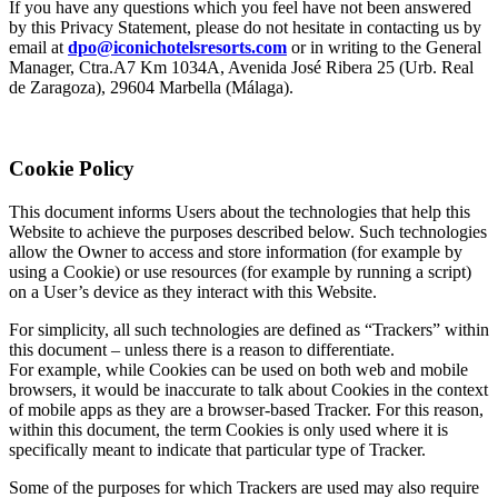
If you have any questions which you feel have not been answered
by this Privacy Statement, please do not hesitate in contacting us by
email at ​​​​‌ ‍ ​‍​‍‌‍ ‌ ​‍‌‍‍‌‌‍‌ ‌‍‍‌‌‍ ‍​‍​‍​ ‍‍​‍​‍‌ ​ ‌‍​‌‌‍ ‍‌‍‍‌‌ ‌​‌ ‍‌​‍ ‍‌‍‍‌‌‍ ​‍​‍​‍ ​​‍​‍‌‍‍​‌ ​‍‌‍‌‌‌‍‌‍​‍​‍​ ‍‍​‍​‍‌‍‍​‌ ‌​‌ ‌​‌ ​​‌ ​ ​ ‍‍​‍ ​‍ ‌‍ ​​‍ ‌‌‍​‌‌‍ ‍‌‍‌​​‍ ‌‌ ​‍​‍ ‌‌‍‍​‌‍ ‌ ‌​‌‍‌‌‌‍ ​‌ ​ ​‍ ‌‌ ​ ‌ ‌​‌ ‌‌‌‍‌​‌‍‍‌‌‍ ​‍ ‍‌ ‌‍‌‍‌‌‌ ​‍‌‍​ ‌‍‌‌‌‍ ​​‍ ‍‌‍​‌‌ ​​‌ ​​​‍ ‌‍‍‌‌‍ ‍‌ ‌​‌‍‌‌‌‍ ‍‌ ‌​​‍ ‌‍‌‌‌‍‌​‌‍‍‌‌ ‌​​‍ ‌‍ ‌‌‍ ‌‍‌​‌‍‌‌​ ‌‌ ​​‌ ​‍‌‍‌‌‌ ​ ‌‍‌‌‌‍ ‍‌ ‌​‌‍​‌‌ ‌​‌‍‍‌‌‍ ‌‍ ‍​ ‍ ‌‍‍‌‌‍‌​​ ‌​ ​ ‌‍‌‌‌‍​‍​ ‌‌​ ​‌‌‍‌​‌‍​‍​ ​‌​‍ ‌‌‍‌‍​ ‌ ‌‍​‌​ ‌‌​‍ ‌​ ‌​‌‍‌‌​ ‌ ​ ​​​‍ ‌​ ‍‌​ ‌‌​ ​ ​ ‌‌​‍ ‌​ ​​‌‍‌​​ ​​​ ​ ​ ‌‍​ ‌‌​ ‌​​ ​​‌‍‌‌​ ‌‍​ ‌‌​ ​ ​ ‍ ‌ ‌​‌ ‍‌‌ ​​‌‍‌‌​ ‌‌‍‍​‌‍ ‌ ‌​‌‍‌‌‌‍ ​‌‌​ ‌‍‍‌‌ ‌​‌‍‌‌‌‌​​‌‍​‌‌‍‌ ‌‍‌‌​ ‍ ‌ ​​‌‍​‌‌ ‌​‌‍‍​​ ‌‌ ​​‌‍​‌‌‍‌ ‌‍‌‌‌​​‍‌ ‌‌‌‍‍‌‌‍ ​‌‍‌​‌‍‌‌‌ ​‍​‍‌‌​ ‌‌‌​​‍‌‌ ‌‍‍ ‌‍‌‌‌ ‍‌​‍‌‌​ ​ ‌​‌​​‍‌‌​ ​ ‌​‌​​‍‌‌​ ​‍​ ​‍‌‍‌‌​ ‌‍‌‍​ ‌‍‌‌‌‍​‌​ ​‍​ ​‌‌‍​‍​ ​‍‌‍​‍​ ‌‌‌‍‌‌​‍‌‌​ ​‍​ ​‍​‍‌‌​ ‌‌‌​‌​​‍ ‍‌‍​‍‌‍ ‌‍‌​‌ ‍‌​‍‌‌​ ‌‌‌​​‍‌‌ ‌‍‍ ‌‍‌‌‌ ‍‌​‍‌‌​ ​ ‌​‌​​‍‌‌​ ​ ‌​‌​​‍‌‌​ ​‍​ ​‍​ ​‌​ ‌‍​ ​‍​ ‌ ​ ​ ​ ‌‍​ ‌​​ ​​​ ​​‌‍‌​​ ‌​‌‍​ ​‍‌‌​ ​‍​ ​‍​‍‌‌​ ‌‌‌​‌​​‍ ‍‌‍​ ‌‍‍​‌‍‍‌‌‍ ​‌‍‌​‌ ​‍‌‍‌‌‌‍ ‍​‍‌‌​ ‌‌‌​​‍‌‌ ‌‍‍ ‌‍‌‌‌ ‍‌​‍‌‌​ ​ ‌​‌​​‍‌‌​ ​ ‌​‌​​‍‌‌​ ​‍​ ​‍​ ​​​ ​‌​ ‌‍​ ‌‌‌‍​‌‌‍​‌​ ‍​‌‍​ ‌‍‌‌​ ‍‌​ ‌‌​ ‍​​‍‌‌​ ​‍​ ​‍​‍‌‌​ ‌‌‌​‌​​‍ ‍‌ ‌​‌‍‌‌‌ ‍​‌ ‌​​ ‌‍​‍‌‍​‌‌ ​ ‌‍‌‌‌‌‌‌‌ ​‍‌‍ ​​ ‌‌‍‍​‌ ‌​‌ ‌​‌ ​​‌ ​ ​‍‌‌​ ​ ‌​​‌​‍‌‌​ ​‍‌​‌‍​‍‌‌​ ​‍‌​‌‍‌‍ ​​‍ ‌‌‍​‌‌‍ ‍‌‍‌​​‍ ‌‌ ​‍​‍ ‌‌‍‍​‌‍ ‌ ‌​‌‍‌‌‌‍ ​‌ ​ ​‍ ‌‌ ​ ‌ ‌​‌ ‌‌‌‍‌​‌‍‍‌‌‍ ​‍ ‍‌ ‌‍‌‍‌‌‌ ​‍‌‍​ ‌‍‌‌‌‍ ​​‍ ‍‌‍​‌‌ ​​‌ ​​​‍‌‍‌‍‍‌‌‍‌​​ ‌​ ​ ‌‍‌‌‌‍​‍​ ‌‌​ ​‌‌‍‌​‌‍​‍​ ​‌​‍ ‌‌‍‌‍​ ‌ ‌‍​‌​ ‌‌​‍ ‌​ ‌​‌‍‌‌​ ‌ ​ ​​​‍ ‌​ ‍‌​ ‌‌​ ​ ​ ‌‌​‍ ‌​ ​​‌‍‌​​ ​​​ ​ ​ ‌‍​ ‌‌​ ‌​​ ​​‌‍‌‌​ ‌‍​ ‌‌​ ​ ​‍‌‍‌ ‌​‌ ‍‌‌ ​​‌‍‌‌​ ‌‌‍‍​‌‍ ‌ ‌​‌‍‌‌‌‍ ​‌‌​ ‌‍‍‌‌ ‌​‌‍‌‌‌‌​​‌‍​‌‌‍‌ ‌‍‌‌​‍‌‍‌ ​​‌‍​‌‌ ‌​‌‍‍​​ ‌‌ ​​‌‍​‌‌‍‌ ‌‍‌‌‌​​‍‌ ‌‌‌‍‍‌‌‍ ​‌‍‌​‌‍‌‌‌ ​‍​‍‌‌​ ‌‌‌​​‍‌‌ ‌‍‍ ‌‍‌‌‌ ‍‌​‍‌‌​ ​ ‌​‌​​‍‌‌​ ​ ‌​‌​​‍‌‌​ ​‍​ ​‍‌‍‌‌​ ‌‍‌‍​ ‌‍‌‌‌‍​‌​ ​‍​ ​‌‌‍​‍​ ​‍‌‍​‍​ ‌‌‌‍‌‌​‍‌‌​ ​‍​ ​‍​‍‌‌​ ‌‌‌​‌​​‍ ‍‌‍​‍‌‍ ‌‍‌​‌ ‍‌​‍‌‌​ ‌‌‌​​‍‌‌ ‌‍‍ ‌‍‌‌‌ ‍‌​‍‌‌​ ​ ‌​‌​​‍‌‌​ ​ ‌​‌​​‍‌‌​ ​‍​ ​‍​ ​‌​ ‌‍​ ​‍​ ‌ ​ ​ ​ ‌‍​ ‌​​ ​​​ ​​‌‍‌​​ ‌​‌‍​ ​‍‌‌​ ​‍​ ​‍​‍‌‌​ ‌‌‌​‌​​‍ ‍‌‍​ ‌‍‍​‌‍‍‌‌‍ ​‌‍‌​‌ ​‍‌‍‌‌‌‍ ‍​‍‌‌​ ‌‌‌​​‍‌‌ ‌‍‍ ‌‍‌‌‌ ‍‌​‍‌‌​ ​ ‌​‌​​‍‌‌​ ​ ‌​‌​​‍‌‌​ ​‍​ ​‍​ ​​​ ​‌​ ‌‍​ ‌‌‌‍​‌‌‍​‌​ ‍​‌‍​ ‌‍‌‌​ ‍‌​ ‌‌​ ‍​​‍‌‌​ ​‍​ ​‍​‍‌‌​ ‌‌‌​‌​​‍ ‍‌ ‌​‌‍‌‌‌ ‍​‌ ‌​​‍‌‍‌ ​​‌‍‌‌‌ ​‍‌ ​ ‌ ​​‌‍‌‌‌‍​ ‌ ‌​‌‍‍‌‌ ‌‍‌‍‌‌​ ‌‌ ​​‌ ‌‌‌‍​‍‌‍ ​‌‍‍‌‌ ​ ‌‍‍​‌‍‌‌‌‍‌​​‍​‍‌ ‌
dpo@iconichotelsresorts.com​​​​‌ ‍ ​‍​‍‌‍ ‌ ​‍‌‍‍‌‌‍‌ ‌‍‍‌‌‍ ‍​‍​‍​ ‍‍​‍​‍‌ ​ ‌‍​‌‌‍ ‍‌‍‍‌‌ ‌​‌ ‍‌​‍ ‍‌‍‍‌‌‍ ​‍​‍​‍ ​​‍​‍‌‍‍​‌ ​‍‌‍‌‌‌‍‌‍​‍​‍​ ‍‍​‍​‍‌‍‍​‌ ‌​‌ ‌​‌ ​​‌ ​ ​ ‍‍​‍ ​‍ ‌‍ ​​‍ ‌‌‍​‌‌‍ ‍‌‍‌​​‍ ‌‌ ​‍​‍ ‌‌‍‍​‌‍ ‌ ‌​‌‍‌‌‌‍ ​‌ ​ ​‍ ‌‌ ​ ‌ ‌​‌ ‌‌‌‍‌​‌‍‍‌‌‍ ​‍ ‍‌ ‌‍‌‍‌‌‌ ​‍‌‍​ ‌‍‌‌‌‍ ​​‍ ‍‌‍​‌‌ ​​‌ ​​​‍ ‌‍‍‌‌‍ ‍‌ ‌​‌‍‌‌‌‍ ‍‌ ‌​​‍ ‌‍‌‌‌‍‌​‌‍‍‌‌ ‌​​‍ ‌‍ ‌‌‍ ‌‍‌​‌‍‌‌​ ‌‌ ​​‌ ​‍‌‍‌‌‌ ​ ‌‍‌‌‌‍ ‍‌ ‌​‌‍​‌‌ ‌​‌‍‍‌‌‍ ‌‍ ‍​ ‍ ‌‍‍‌‌‍‌​​ ‌​ ​ ‌‍‌‌‌‍​‍​ ‌‌​ ​‌‌‍‌​‌‍​‍​ ​‌​‍ ‌‌‍‌‍​ ‌ ‌‍​‌​ ‌‌​‍ ‌​ ‌​‌‍‌‌​ ‌ ​ ​​​‍ ‌​ ‍‌​ ‌‌​ ​ ​ ‌‌​‍ ‌​ ​​‌‍‌​​ ​​​ ​ ​ ‌‍​ ‌‌​ ‌​​ ​​‌‍‌‌​ ‌‍​ ‌‌​ ​ ​ ‍ ‌ ‌​‌ ‍‌‌ ​​‌‍‌‌​ ‌‌‍‍​‌‍ ‌ ‌​‌‍‌‌‌‍ ​‌‌​ ‌‍‍‌‌ ‌​‌‍‌‌‌‌​​‌‍​‌‌‍‌ ‌‍‌‌​ ‍ ‌ ​​‌‍​‌‌ ‌​‌‍‍​​ ‌‌ ​​‌‍​‌‌‍‌ ‌‍‌‌‌​​‍‌ ‌‌‌‍‍‌‌‍ ​‌‍‌​‌‍‌‌‌ ​‍​‍‌‌​ ‌‌‌​​‍‌‌ ‌‍‍ ‌‍‌‌‌ ‍‌​‍‌‌​ ​ ‌​‌​​‍‌‌​ ​ ‌​‌​​‍‌‌​ ​‍​ ​‍‌‍‌‌​ ‌‍‌‍​ ‌‍‌‌‌‍​‌​ ​‍​ ​‌‌‍​‍​ ​‍‌‍​‍​ ‌‌‌‍‌‌​‍‌‌​ ​‍​ ​‍​‍‌‌​ ‌‌‌​‌​​‍ ‍‌‍​‍‌‍ ‌‍‌​‌ ‍‌​‍‌‌​ ‌‌‌​​‍‌‌ ‌‍‍ ‌‍‌‌‌ ‍‌​‍‌‌​ ​ ‌​‌​​‍‌‌​ ​ ‌​‌​​‍‌‌​ ​‍​ ​‍​ ​‌​ ‌‍​ ​‍​ ‌ ​ ​ ​ ‌‍​ ‌​​ ​​​ ​​‌‍‌​​ ‌​‌‍​ ​‍‌‌​ ​‍​ ​‍​‍‌‌​ ‌‌‌​‌​​‍ ‍‌‍​ ‌‍‍​‌‍‍‌‌‍ ​‌‍‌​‌ ​‍‌‍‌‌‌‍ ‍​‍‌‌​ ‌‌‌​​‍‌‌ ‌‍‍ ‌‍‌‌‌ ‍‌​‍‌‌​ ​ ‌​‌​​‍‌‌​ ​ ‌​‌​​‍‌‌​ ​‍​ ​‍‌‍​ ‌‍‌‌​ ‍​​ ​‌​ ​‌​ ‌‌​ ​‍​ ‍​​ ‍‌‌‍‌​‌‍​‌​ ‍‌​‍‌‌​ ​‍​ ​‍​‍‌‌​ ‌‌‌​‌​​‍ ‍‌ ‌​‌‍‌‌‌ ‍​‌ ‌​​ ‌‍​‍‌‍​‌‌ ​ ‌‍‌‌‌‌‌‌‌ ​‍‌‍ ​​ ‌‌‍‍​‌ ‌​‌ ‌​‌ ​​‌ ​ ​‍‌‌​ ​ ‌​​‌​‍‌‌​ ​‍‌​‌‍​‍‌‌​ ​‍‌​‌‍‌‍ ​​‍ ‌‌‍​‌‌‍ ‍‌‍‌​​‍ ‌‌ ​‍​‍ ‌‌‍‍​‌‍ ‌ ‌​‌‍‌‌‌‍ ​‌ ​ ​‍ ‌‌ ​ ‌ ‌​‌ ‌‌‌‍‌​‌‍‍‌‌‍ ​‍ ‍‌ ‌‍‌‍‌‌‌ ​‍‌‍​ ‌‍‌‌‌‍ ​​‍ ‍‌‍​‌‌ ​​‌ ​​​‍‌‍‌‍‍‌‌‍‌​​ ‌​ ​ ‌‍‌‌‌‍​‍​ ‌‌​ ​‌‌‍‌​‌‍​‍​ ​‌​‍ ‌‌‍‌‍​ ‌ ‌‍​‌​ ‌‌​‍ ‌​ ‌​‌‍‌‌​ ‌ ​ ​​​‍ ‌​ ‍‌​ ‌‌​ ​ ​ ‌‌​‍ ‌​ ​​‌‍‌​​ ​​​ ​ ​ ‌‍​ ‌‌​ ‌​​ ​​‌‍‌‌​ ‌‍​ ‌‌​ ​ ​‍‌‍‌ ‌​‌ ‍‌‌ ​​‌‍‌‌​ ‌‌‍‍​‌‍ ‌ ‌​‌‍‌‌‌‍ ​‌‌​ ‌‍‍‌‌ ‌​‌‍‌‌‌‌​​‌‍​‌‌‍‌ ‌‍‌‌​‍‌‍‌ ​​‌‍​‌‌ ‌​‌‍‍​​ ‌‌ ​​‌‍​‌‌‍‌ ‌‍‌‌‌​​‍‌ ‌‌‌‍‍‌‌‍ ​‌‍‌​‌‍‌‌‌ ​‍​‍‌‌​ ‌‌‌​​‍‌‌ ‌‍‍ ‌‍‌‌‌ ‍‌​‍‌‌​ ​ ‌​‌​​‍‌‌​ ​ ‌​‌​​‍‌‌​ ​‍​ ​‍‌‍‌‌​ ‌‍‌‍​ ‌‍‌‌‌‍​‌​ ​‍​ ​‌‌‍​‍​ ​‍‌‍​‍​ ‌‌‌‍‌‌​‍‌‌​ ​‍​ ​‍​‍‌‌​ ‌‌‌​‌​​‍ ‍‌‍​‍‌‍ ‌‍‌​‌ ‍‌​‍‌‌​ ‌‌‌​​‍‌‌ ‌‍‍ ‌‍‌‌‌ ‍‌​‍‌‌​ ​ ‌​‌​​‍‌‌​ ​ ‌​‌​​‍‌‌​ ​‍​ ​‍​ ​‌​ ‌‍​ ​‍​ ‌ ​ ​ ​ ‌‍​ ‌​​ ​​​ ​​‌‍‌​​ ‌​‌‍​ ​‍‌‌​ ​‍​ ​‍​‍‌‌​ ‌‌‌​‌​​‍ ‍‌‍​ ‌‍‍​‌‍‍‌‌‍ ​‌‍‌​‌ ​‍‌‍‌‌‌‍ ‍​‍‌‌​ ‌‌‌​​‍‌‌ ‌‍‍ ‌‍‌‌‌ ‍‌​‍‌‌​ ​ ‌​‌​​‍‌‌​ ​ ‌​‌​​‍‌‌​ ​‍​ ​‍‌‍​ ‌‍‌‌​ ‍​​ ​‌​ ​‌​ ‌‌​ ​‍​ ‍​​ ‍‌‌‍‌​‌‍​‌​ ‍‌​‍‌‌​ ​‍​ ​‍​‍‌‌​ ‌‌‌​‌​​‍ ‍‌ ‌​‌‍‌‌‌ ‍​‌ ‌​​‍‌‍‌ ​​‌‍‌‌‌ ​‍‌ ​ ‌ ​​‌‍‌‌‌‍​ ‌ ‌​‌‍‍‌‌ ‌‍‌‍‌‌​ ‌‌ ​​‌ ‌‌‌‍​‍‌‍ ​‌‍‍‌‌ ​ ‌‍‍​‌‍‌‌‌‍‌​​‍​‍‌ ‌
or in writing to the General
Manager, Ctra.A7 Km 1034A, Avenida José Ribera 25 (Urb. Real
de Zaragoza), 29604 Marbella (Málaga).​​​​‌ ‍ ​‍​‍‌‍ ‌ ​‍‌‍‍‌‌‍‌ ‌‍‍‌‌‍ ‍​‍​‍​ ‍‍​‍​‍‌ ​ ‌‍​‌‌‍ ‍‌‍‍‌‌ ‌​‌ ‍‌​‍ ‍‌‍‍‌‌‍ ​‍​‍​‍ ​​‍​‍‌‍‍​‌ ​‍‌‍‌‌‌‍‌‍​‍​‍​ ‍‍​‍​‍‌‍‍​‌ ‌​‌ ‌​‌ ​​‌ ​ ​ ‍‍​‍ ​‍ ‌‍ ​​‍ ‌‌‍​‌‌‍ ‍‌‍‌​​‍ ‌‌ ​‍​‍ ‌‌‍‍​‌‍ ‌ ‌​‌‍‌‌‌‍ ​‌ ​ ​‍ ‌‌ ​ ‌ ‌​‌ ‌‌‌‍‌​‌‍‍‌‌‍ ​‍ ‍‌ ‌‍‌‍‌‌‌ ​‍‌‍​ ‌‍‌‌‌‍ ​​‍ ‍‌‍​‌‌ ​​‌ ​​​‍ ‌‍‍‌‌‍ ‍‌ ‌​‌‍‌‌‌‍ ‍‌ ‌​​‍ ‌‍‌‌‌‍‌​‌‍‍‌‌ ‌​​‍ ‌‍ ‌‌‍ ‌‍‌​‌‍‌‌​ ‌‌ ​​‌ ​‍‌‍‌‌‌ ​ ‌‍‌‌‌‍ ‍‌ ‌​‌‍​‌‌ ‌​‌‍‍‌‌‍ ‌‍ ‍​ ‍ ‌‍‍‌‌‍‌​​ ‌​ ​ ‌‍‌‌‌‍​‍​ ‌‌​ ​‌‌‍‌​‌‍​‍​ ​‌​‍ ‌‌‍‌‍​ ‌ ‌‍​‌​ ‌‌​‍ ‌​ ‌​‌‍‌‌​ ‌ ​ ​​​‍ ‌​ ‍‌​ ‌‌​ ​ ​ ‌‌​‍ ‌​ ​​‌‍‌​​ ​​​ ​ ​ ‌‍​ ‌‌​ ‌​​ ​​‌‍‌‌​ ‌‍​ ‌‌​ ​ ​ ‍ ‌ ‌​‌ ‍‌‌ ​​‌‍‌‌​ ‌‌‍‍​‌‍ ‌ ‌​‌‍‌‌‌‍ ​‌‌​ ‌‍‍‌‌ ‌​‌‍‌‌‌‌​​‌‍​‌‌‍‌ ‌‍‌‌​ ‍ ‌ ​​‌‍​‌‌ ‌​‌‍‍​​ ‌‌ ​​‌‍​‌‌‍‌ ‌‍‌‌‌​​‍‌ ‌‌‌‍‍‌‌‍ ​‌‍‌​‌‍‌‌‌ ​‍​‍‌‌​ ‌‌‌​​‍‌‌ ‌‍‍ ‌‍‌‌‌ ‍‌​‍‌‌​ ​ ‌​‌​​‍‌‌​ ​ ‌​‌​​‍‌‌​ ​‍​ ​‍‌‍‌‌​ ‌‍‌‍​ ‌‍‌‌‌‍​‌​ ​‍​ ​‌‌‍​‍​ ​‍‌‍​‍​ ‌‌‌‍‌‌​‍‌‌​ ​‍​ ​‍​‍‌‌​ ‌‌‌​‌​​‍ ‍‌‍​‍‌‍ ‌‍‌​‌ ‍‌​‍‌‌​ ‌‌‌​​‍‌‌ ‌‍‍ ‌‍‌‌‌ ‍‌​‍‌‌​ ​ ‌​‌​​‍‌‌​ ​ ‌​‌​​‍‌‌​ ​‍​ ​‍​ ​‌​ ‌‍​ ​‍​ ‌ ​ ​ ​ ‌‍​ ‌​​ ​​​ ​​‌‍‌​​ ‌​‌‍​ ​‍‌‌​ ​‍​ ​‍​‍‌‌​ ‌‌‌​‌​​‍ ‍‌‍​ ‌‍‍​‌‍‍‌‌‍ ​‌‍‌​‌ ​‍‌‍‌‌‌‍ ‍​‍‌‌​ ‌‌‌​​‍‌‌ ‌‍‍ ‌‍‌‌‌ ‍‌​‍‌‌​ ​ ‌​‌​​‍‌‌​ ​ ‌​‌​​‍‌‌​ ​‍​ ​‍‌‍​‍​ ‌‍​ ​‌‌‍‌​‌‍‌‍​ ‌​​ ‍​​ ​‌​ ‍‌‌‍‌‍‌‍‌‍​ ‌‌​‍‌‌​ ​‍​ ​‍​‍‌‌​ ‌‌‌​‌​​‍ ‍‌ ‌​‌‍‌‌‌ ‍​‌ ‌​​ ‌‍​‍‌‍​‌‌ ​ ‌‍‌‌‌‌‌‌‌ ​‍‌‍ ​​ ‌‌‍‍​‌ ‌​‌ ‌​‌ ​​‌ ​ ​‍‌‌​ ​ ‌​​‌​‍‌‌​ ​‍‌​‌‍​‍‌‌​ ​‍‌​‌‍‌‍ ​​‍ ‌‌‍​‌‌‍ ‍‌‍‌​​‍ ‌‌ ​‍​‍ ‌‌‍‍​‌‍ ‌ ‌​‌‍‌‌‌‍ ​‌ ​ ​‍ ‌‌ ​ ‌ ‌​‌ ‌‌‌‍‌​‌‍‍‌‌‍ ​‍ ‍‌ ‌‍‌‍‌‌‌ ​‍‌‍​ ‌‍‌‌‌‍ ​​‍ ‍‌‍​‌‌ ​​‌ ​​​‍‌‍‌‍‍‌‌‍‌​​ ‌​ ​ ‌‍‌‌‌‍​‍​ ‌‌​ ​‌‌‍‌​‌‍​‍​ ​‌​‍ ‌‌‍‌‍​ ‌ ‌‍​‌​ ‌‌​‍ ‌​ ‌​‌‍‌‌​ ‌ ​ ​​​‍ ‌​ ‍‌​ ‌‌​ ​ ​ ‌‌​‍ ‌​ ​​‌‍‌​​ ​​​ ​ ​ ‌‍​ ‌‌​ ‌​​ ​​‌‍‌‌​ ‌‍​ ‌‌​ ​ ​‍‌‍‌ ‌​‌ ‍‌‌ ​​‌‍‌‌​ ‌‌‍‍​‌‍ ‌ ‌​‌‍‌‌‌‍ ​‌‌​ ‌‍‍‌‌ ‌​‌‍‌‌‌‌​​‌‍​‌‌‍‌ ‌‍‌‌​‍‌‍‌ ​​‌‍​‌‌ ‌​‌‍‍​​ ‌‌ ​​‌‍​‌‌‍‌ ‌‍‌‌‌​​‍‌ ‌‌‌‍‍‌‌‍ ​‌‍‌​‌‍‌‌‌ ​‍​‍‌‌​ ‌‌‌​​‍‌‌ ‌‍‍ ‌‍‌‌‌ ‍‌​‍‌‌​ ​ ‌​‌​​‍‌‌​ ​ ‌​‌​​‍‌‌​ ​‍​ ​‍‌‍‌‌​ ‌‍‌‍​ ‌‍‌‌‌‍​‌​ ​‍​ ​‌‌‍​‍​ ​‍‌‍​‍​ ‌‌‌‍‌‌​‍‌‌​ ​‍​ ​‍​‍‌‌​ ‌‌‌​‌​​‍ ‍‌‍​‍‌‍ ‌‍‌​‌ ‍‌​‍‌‌​ ‌‌‌​​‍‌‌ ‌‍‍ ‌‍‌‌‌ ‍‌​‍‌‌​ ​ ‌​‌​​‍‌‌​ ​ ‌​‌​​‍‌‌​ ​‍​ ​‍​ ​‌​ ‌‍​ ​‍​ ‌ ​ ​ ​ ‌‍​ ‌​​ ​​​ ​​‌‍‌​​ ‌​‌‍​ ​‍‌‌​ ​‍​ ​‍​‍‌‌​ ‌‌‌​‌​​‍ ‍‌‍​ ‌‍‍​‌‍‍‌‌‍ ​‌‍‌​‌ ​‍‌‍‌‌‌‍ ‍​‍‌‌​ ‌‌‌​​‍‌‌ ‌‍‍ ‌‍‌‌‌ ‍‌​‍‌‌​ ​ ‌​‌​​‍‌‌​ ​ ‌​‌​​‍‌‌​ ​‍​ ​‍‌‍​‍​ ‌‍​ ​‌‌‍‌​‌‍‌‍​ ‌​​ ‍​​ ​‌​ ‍‌‌‍‌‍‌‍‌‍​ ‌‌​‍‌‌​ ​‍​ ​‍​‍‌‌​ ‌‌‌​‌​​‍ ‍‌ ‌​‌‍‌‌‌ ‍​‌ ‌​​‍‌‍‌ ​​‌‍‌‌‌ ​‍‌ ​ ‌ ​​‌‍‌‌‌‍​ ‌ ‌​‌‍‍‌‌ ‌‍‌‍‌‌​ ‌‌ ​​‌ ‌‌‌‍​‍‌‍ ​‌‍‍‌‌ ​ ‌‍‍​‌‍‌‌‌‍‌​​‍​‍‌ ‌
Cookie Policy​​​​‌ ‍ ​‍​‍‌‍ ‌ ​‍‌‍‍‌‌‍‌ ‌‍‍‌‌‍ ‍​‍​‍​ ‍‍​‍​‍‌ ​ ‌‍​‌‌‍ ‍‌‍‍‌‌ ‌​‌ ‍‌​‍ ‍‌‍‍‌‌‍ ​‍​‍​‍ ​​‍​‍‌‍‍​‌ ​‍‌‍‌‌‌‍‌‍​‍​‍​ ‍‍​‍​‍‌‍‍​‌ ‌​‌ ‌​‌ ​​‌ ​ ​ ‍‍​‍ ​‍ ‌‍ ​​‍ ‌‌‍​‌‌‍ ‍‌‍‌​​‍ ‌‌ ​‍​‍ ‌‌‍‍​‌‍ ‌ ‌​‌‍‌‌‌‍ ​‌ ​ ​‍ ‌‌ ​ ‌ ‌​‌ ‌‌‌‍‌​‌‍‍‌‌‍ ​‍ ‍‌ ‌‍‌‍‌‌‌ ​‍‌‍​ ‌‍‌‌‌‍ ​​‍ ‍‌‍​‌‌ ​​‌ ​​​‍ ‌‍‍‌‌‍ ‍‌ ‌​‌‍‌‌‌‍ ‍‌ ‌​​‍ ‌‍‌‌‌‍‌​‌‍‍‌‌ ‌​​‍ ‌‍ ‌‌‍ ‌‍‌​‌‍‌‌​ ‌‌ ​​‌ ​‍‌‍‌‌‌ ​ ‌‍‌‌‌‍ ‍‌ ‌​‌‍​‌‌ ‌​‌‍‍‌‌‍ ‌‍ ‍​ ‍ ‌‍‍‌‌‍‌​​ ‌​ ​ ‌‍‌‌‌‍​‍​ ‌‌​ ​‌‌‍‌​‌‍​‍​ ​‌​‍ ‌‌‍‌‍​ ‌ ‌‍​‌​ ‌‌​‍ ‌​ ‌​‌‍‌‌​ ‌ ​ ​​​‍ ‌​ ‍‌​ ‌‌​ ​ ​ ‌‌​‍ ‌​ ​​‌‍‌​​ ​​​ ​ ​ ‌‍​ ‌‌​ ‌​​ ​​‌‍‌‌​ ‌‍​ ‌‌​ ​ ​ ‍ ‌ ‌​‌ ‍‌‌ ​​‌‍‌‌​ ‌‌‍‍​‌‍ ‌ ‌​‌‍‌‌‌‍ ​‌‌​ ‌‍‍‌‌ ‌​‌‍‌‌‌‌​​‌‍​‌‌‍‌ ‌‍‌‌​ ‍ ‌ ​​‌‍​‌‌ ‌​‌‍‍​​ ‌‌ ​​‌‍​‌‌‍‌ ‌‍‌‌‌​​‍‌ ‌‌‌‍‍‌‌‍ ​‌‍‌​‌‍‌‌‌ ​‍​‍‌‌​ ‌‌‌​​‍‌‌ ‌‍‍ ‌‍‌‌‌ ‍‌​‍‌‌​ ​ ‌​‌​​‍‌‌​ ​ ‌​‌​​‍‌‌​ ​‍​ ​‍‌‍‌‌​ ‌‍‌‍​ ‌‍‌‌‌‍​‌​ ​‍​ ​‌‌‍​‍​ ​‍‌‍​‍​ ‌‌‌‍‌‌​‍‌‌​ ​‍​ ​‍​‍‌‌​ ‌‌‌​‌​​‍ ‍‌‍​‍‌‍ ‌‍‌​‌ ‍‌​‍‌‌​ ‌‌‌​​‍‌‌ ‌‍‍ ‌‍‌‌‌ ‍‌​‍‌‌​ ​ ‌​‌​​‍‌‌​ ​ ‌​‌​​‍‌‌​ ​‍​ ​‍​ ​ ​ ​​​ ​‌​ ‍​​ ​‌‌‍​‌​ ‍​​ ‌ ‌‍​‌‌‍​‌​ ​ ‌‍​ ​‍‌‌​ ​‍​ ​‍​‍‌‌​ ‌‌‌​‌​​‍ ‍‌‍​ ‌‍‍​‌‍‍‌‌‍ ​‌‍‌​‌ ​‍‌‍‌‌‌‍ ‍​‍‌‌​ ‌‌‌​​‍‌‌ ‌‍‍ ‌‍‌‌‌ ‍‌​‍‌‌​ ​ ‌​‌​​‍‌‌​ ​ ‌​‌​​‍‌‌​ ​‍​ ​‍​ ‌‍‌‍​‌​ ‌ ​ ​‍​ ‌‌‌‍‌‌​ ‍​​ ‌‌​ ‍‌​ ‌‌​ ‌​‌‍​‍​‍‌‌​ ​‍​ ​‍​‍‌‌​ ‌‌‌​‌​​‍ ‍‌ ‌​‌‍‌‌‌ ‍​‌ ‌​​ ‌‍​‍‌‍​‌‌ ​ ‌‍‌‌‌‌‌‌‌ ​‍‌‍ ​​ ‌‌‍‍​‌ ‌​‌ ‌​‌ ​​‌ ​ ​‍‌‌​ ​ ‌​​‌​‍‌‌​ ​‍‌​‌‍​‍‌‌​ ​‍‌​‌‍‌‍ ​​‍ ‌‌‍​‌‌‍ ‍‌‍‌​​‍ ‌‌ ​‍​‍ ‌‌‍‍​‌‍ ‌ ‌​‌‍‌‌‌‍ ​‌ ​ ​‍ ‌‌ ​ ‌ ‌​‌ ‌‌‌‍‌​‌‍‍‌‌‍ ​‍ ‍‌ ‌‍‌‍‌‌‌ ​‍‌‍​ ‌‍‌‌‌‍ ​​‍ ‍‌‍​‌‌ ​​‌ ​​​‍‌‍‌‍‍‌‌‍‌​​ ‌​ ​ ‌‍‌‌‌‍​‍​ ‌‌​ ​‌‌‍‌​‌‍​‍​ ​‌​‍ ‌‌‍‌‍​ ‌ ‌‍​‌​ ‌‌​‍ ‌​ ‌​‌‍‌‌​ ‌ ​ ​​​‍ ‌​ ‍‌​ ‌‌​ ​ ​ ‌‌​‍ ‌​ ​​‌‍‌​​ ​​​ ​ ​ ‌‍​ ‌‌​ ‌​​ ​​‌‍‌‌​ ‌‍​ ‌‌​ ​ ​‍‌‍‌ ‌​‌ ‍‌‌ ​​‌‍‌‌​ ‌‌‍‍​‌‍ ‌ ‌​‌‍‌‌‌‍ ​‌‌​ ‌‍‍‌‌ ‌​‌‍‌‌‌‌​​‌‍​‌‌‍‌ ‌‍‌‌​‍‌‍‌ ​​‌‍​‌‌ ‌​‌‍‍​​ ‌‌ ​​‌‍​‌‌‍‌ ‌‍‌‌‌​​‍‌ ‌‌‌‍‍‌‌‍ ​‌‍‌​‌‍‌‌‌ ​‍​‍‌‌​ ‌‌‌​​‍‌‌ ‌‍‍ ‌‍‌‌‌ ‍‌​‍‌‌​ ​ ‌​‌​​‍‌‌​ ​ ‌​‌​​‍‌‌​ ​‍​ ​‍‌‍‌‌​ ‌‍‌‍​ ‌‍‌‌‌‍​‌​ ​‍​ ​‌‌‍​‍​ ​‍‌‍​‍​ ‌‌‌‍‌‌​‍‌‌​ ​‍​ ​‍​‍‌‌​ ‌‌‌​‌​​‍ ‍‌‍​‍‌‍ ‌‍‌​‌ ‍‌​‍‌‌​ ‌‌‌​​‍‌‌ ‌‍‍ ‌‍‌‌‌ ‍‌​‍‌‌​ ​ ‌​‌​​‍‌‌​ ​ ‌​‌​​‍‌‌​ ​‍​ ​‍​ ​ ​ ​​​ ​‌​ ‍​​ ​‌‌‍​‌​ ‍​​ ‌ ‌‍​‌‌‍​‌​ ​ ‌‍​ ​‍‌‌​ ​‍​ ​‍​‍‌‌​ ‌‌‌​‌​​‍ ‍‌‍​ ‌‍‍​‌‍‍‌‌‍ ​‌‍‌​‌ ​‍‌‍‌‌‌‍ ‍​‍‌‌​ ‌‌‌​​‍‌‌ ‌‍‍ ‌‍‌‌‌ ‍‌​‍‌‌​ ​ ‌​‌​​‍‌‌​ ​ ‌​‌​​‍‌‌​ ​‍​ ​‍​ ‌‍‌‍​‌​ ‌ ​ ​‍​ ‌‌‌‍‌‌​ ‍​​ ‌‌​ ‍‌​ ‌‌​ ‌​‌‍​‍​‍‌‌​ ​‍​ ​‍​‍‌‌​ ‌‌‌​‌​​‍ ‍‌ ‌​‌‍‌‌‌ ‍​‌ ‌​​‍‌‍‌ ​​‌‍‌‌‌ ​‍‌ ​ ‌ ​​‌‍‌‌‌‍​ ‌ ‌​‌‍‍‌‌ ‌‍‌‍‌‌​ ‌‌ ​​‌ ‌‌‌‍​‍‌‍ ​‌‍‍‌‌ ​ ‌‍‍​‌‍‌‌‌‍‌​​‍​‍‌ ‌
This document informs Users about the technologies that help this
Website to achieve the purposes described below. Such technologies
allow the Owner to access and store information (for example by
using a Cookie) or use resources (for example by running a script)
on a User’s device as they interact with this Website.​​​​‌ ‍ ​‍​‍‌‍ ‌ ​‍‌‍‍‌‌‍‌ ‌‍‍‌‌‍ ‍​‍​‍​ ‍‍​‍​‍‌ ​ ‌‍​‌‌‍ ‍‌‍‍‌‌ ‌​‌ ‍‌​‍ ‍‌‍‍‌‌‍ ​‍​‍​‍ ​​‍​‍‌‍‍​‌ ​‍‌‍‌‌‌‍‌‍​‍​‍​ ‍‍​‍​‍‌‍‍​‌ ‌​‌ ‌​‌ ​​‌ ​ ​ ‍‍​‍ ​‍ ‌‍ ​​‍ ‌‌‍​‌‌‍ ‍‌‍‌​​‍ ‌‌ ​‍​‍ ‌‌‍‍​‌‍ ‌ ‌​‌‍‌‌‌‍ ​‌ ​ ​‍ ‌‌ ​ ‌ ‌​‌ ‌‌‌‍‌​‌‍‍‌‌‍ ​‍ ‍‌ ‌‍‌‍‌‌‌ ​‍‌‍​ ‌‍‌‌‌‍ ​​‍ ‍‌‍​‌‌ ​​‌ ​​​‍ ‌‍‍‌‌‍ ‍‌ ‌​‌‍‌‌‌‍ ‍‌ ‌​​‍ ‌‍‌‌‌‍‌​‌‍‍‌‌ ‌​​‍ ‌‍ ‌‌‍ ‌‍‌​‌‍‌‌​ ‌‌ ​​‌ ​‍‌‍‌‌‌ ​ ‌‍‌‌‌‍ ‍‌ ‌​‌‍​‌‌ ‌​‌‍‍‌‌‍ ‌‍ ‍​ ‍ ‌‍‍‌‌‍‌​​ ‌​ ​ ‌‍‌‌‌‍​‍​ ‌‌​ ​‌‌‍‌​‌‍​‍​ ​‌​‍ ‌‌‍‌‍​ ‌ ‌‍​‌​ ‌‌​‍ ‌​ ‌​‌‍‌‌​ ‌ ​ ​​​‍ ‌​ ‍‌​ ‌‌​ ​ ​ ‌‌​‍ ‌​ ​​‌‍‌​​ ​​​ ​ ​ ‌‍​ ‌‌​ ‌​​ ​​‌‍‌‌​ ‌‍​ ‌‌​ ​ ​ ‍ ‌ ‌​‌ ‍‌‌ ​​‌‍‌‌​ ‌‌‍‍​‌‍ ‌ ‌​‌‍‌‌‌‍ ​‌‌​ ‌‍‍‌‌ ‌​‌‍‌‌‌‌​​‌‍​‌‌‍‌ ‌‍‌‌​ ‍ ‌ ​​‌‍​‌‌ ‌​‌‍‍​​ ‌‌ ​​‌‍​‌‌‍‌ ‌‍‌‌‌​​‍‌ ‌‌‌‍‍‌‌‍ ​‌‍‌​‌‍‌‌‌ ​‍​‍‌‌​ ‌‌‌​​‍‌‌ ‌‍‍ ‌‍‌‌‌ ‍‌​‍‌‌​ ​ ‌​‌​​‍‌‌​ ​ ‌​‌​​‍‌‌​ ​‍​ ​‍‌‍‌‌​ ‌‍‌‍​ ‌‍‌‌‌‍​‌​ ​‍​ ​‌‌‍​‍​ ​‍‌‍​‍​ ‌‌‌‍‌‌​‍‌‌​ ​‍​ ​‍​‍‌‌​ ‌‌‌​‌​​‍ ‍‌‍​‍‌‍ ‌‍‌​‌ ‍‌​‍‌‌​ ‌‌‌​​‍‌‌ ‌‍‍ ‌‍‌‌‌ ‍‌​‍‌‌​ ​ ‌​‌​​‍‌‌​ ​ ‌​‌​​‍‌‌​ ​‍​ ​‍​ ‍‌​ ‍​‌‍‌​​ ‍‌‌‍‌‍​ ​‌​ ​​​ ‍‌​ ‌ ‌‍‌‌​ ‍‌‌‍​ ​‍‌‌​ ​‍​ ​‍​‍‌‌​ ‌‌‌​‌​​‍ ‍‌‍​ ‌‍‍​‌‍‍‌‌‍ ​‌‍‌​‌ ​‍‌‍‌‌‌‍ ‍​‍‌‌​ ‌‌‌​​‍‌‌ ‌‍‍ ‌‍‌‌‌ ‍‌​‍‌‌​ ​ ‌​‌​​‍‌‌​ ​ ‌​‌​​‍‌‌​ ​‍​ ​‍​ ‌​​ ​ ​ ​‌‌‍‌‍​ ​ ​ ‌‍​ ​ ‌‍​ ‌‍​‍​ ‍​‌‍​ ​ ‌‌​‍‌‌​ ​‍​ ​‍​‍‌‌​ ‌‌‌​‌​​‍ ‍‌ ‌​‌‍‌‌‌ ‍​‌ ‌​​ ‌‍​‍‌‍​‌‌ ​ ‌‍‌‌‌‌‌‌‌ ​‍‌‍ ​​ ‌‌‍‍​‌ ‌​‌ ‌​‌ ​​‌ ​ ​‍‌‌​ ​ ‌​​‌​‍‌‌​ ​‍‌​‌‍​‍‌‌​ ​‍‌​‌‍‌‍ ​​‍ ‌‌‍​‌‌‍ ‍‌‍‌​​‍ ‌‌ ​‍​‍ ‌‌‍‍​‌‍ ‌ ‌​‌‍‌‌‌‍ ​‌ ​ ​‍ ‌‌ ​ ‌ ‌​‌ ‌‌‌‍‌​‌‍‍‌‌‍ ​‍ ‍‌ ‌‍‌‍‌‌‌ ​‍‌‍​ ‌‍‌‌‌‍ ​​‍ ‍‌‍​‌‌ ​​‌ ​​​‍‌‍‌‍‍‌‌‍‌​​ ‌​ ​ ‌‍‌‌‌‍​‍​ ‌‌​ ​‌‌‍‌​‌‍​‍​ ​‌​‍ ‌‌‍‌‍​ ‌ ‌‍​‌​ ‌‌​‍ ‌​ ‌​‌‍‌‌​ ‌ ​ ​​​‍ ‌​ ‍‌​ ‌‌​ ​ ​ ‌‌​‍ ‌​ ​​‌‍‌​​ ​​​ ​ ​ ‌‍​ ‌‌​ ‌​​ ​​‌‍‌‌​ ‌‍​ ‌‌​ ​ ​‍‌‍‌ ‌​‌ ‍‌‌ ​​‌‍‌‌​ ‌‌‍‍​‌‍ ‌ ‌​‌‍‌‌‌‍ ​‌‌​ ‌‍‍‌‌ ‌​‌‍‌‌‌‌​​‌‍​‌‌‍‌ ‌‍‌‌​‍‌‍‌ ​​‌‍​‌‌ ‌​‌‍‍​​ ‌‌ ​​‌‍​‌‌‍‌ ‌‍‌‌‌​​‍‌ ‌‌‌‍‍‌‌‍ ​‌‍‌​‌‍‌‌‌ ​‍​‍‌‌​ ‌‌‌​​‍‌‌ ‌‍‍ ‌‍‌‌‌ ‍‌​‍‌‌​ ​ ‌​‌​​‍‌‌​ ​ ‌​‌​​‍‌‌​ ​‍​ ​‍‌‍‌‌​ ‌‍‌‍​ ‌‍‌‌‌‍​‌​ ​‍​ ​‌‌‍​‍​ ​‍‌‍​‍​ ‌‌‌‍‌‌​‍‌‌​ ​‍​ ​‍​‍‌‌​ ‌‌‌​‌​​‍ ‍‌‍​‍‌‍ ‌‍‌​‌ ‍‌​‍‌‌​ ‌‌‌​​‍‌‌ ‌‍‍ ‌‍‌‌‌ ‍‌​‍‌‌​ ​ ‌​‌​​‍‌‌​ ​ ‌​‌​​‍‌‌​ ​‍​ ​‍​ ‍‌​ ‍​‌‍‌​​ ‍‌‌‍‌‍​ ​‌​ ​​​ ‍‌​ ‌ ‌‍‌‌​ ‍‌‌‍​ ​‍‌‌​ ​‍​ ​‍​‍‌‌​ ‌‌‌​‌​​‍ ‍‌‍​ ‌‍‍​‌‍‍‌‌‍ ​‌‍‌​‌ ​‍‌‍‌‌‌‍ ‍​‍‌‌​ ‌‌‌​​‍‌‌ ‌‍‍ ‌‍‌‌‌ ‍‌​‍‌‌​ ​ ‌​‌​​‍‌‌​ ​ ‌​‌​​‍‌‌​ ​‍​ ​‍​ ‌​​ ​ ​ ​‌‌‍‌‍​ ​ ​ ‌‍​ ​ ‌‍​ ‌‍​‍​ ‍​‌‍​ ​ ‌‌​‍‌‌​ ​‍​ ​‍​‍‌‌​ ‌‌‌​‌​​‍ ‍‌ ‌​‌‍‌‌‌ ‍​‌ ‌​​‍‌‍‌ ​​‌‍‌‌‌ ​‍‌ ​ ‌ ​​‌‍‌‌‌‍​ ‌ ‌​‌‍‍‌‌ ‌‍‌‍‌‌​ ‌‌ ​​‌ ‌‌‌‍​‍‌‍ ​‌‍‍‌‌ ​ ‌‍‍​‌‍‌‌‌‍‌​​‍​‍‌ ‌
For simplicity, all such technologies are defined as “Trackers” within
this document – unless there is a reason to differentiate.
For example, while Cookies can be used on both web and mobile
browsers, it would be inaccurate to talk about Cookies in the context
of mobile apps as they are a browser-based Tracker. For this reason,
within this document, the term Cookies is only used where it is
specifically meant to indicate that particular type of Tracker.​​​​‌ ‍ ​‍​‍‌‍ ‌ ​‍‌‍‍‌‌‍‌ ‌‍‍‌‌‍ ‍​‍​‍​ ‍‍​‍​‍‌ ​ ‌‍​‌‌‍ ‍‌‍‍‌‌ ‌​‌ ‍‌​‍ ‍‌‍‍‌‌‍ ​‍​‍​‍ ​​‍​‍‌‍‍​‌ ​‍‌‍‌‌‌‍‌‍​‍​‍​ ‍‍​‍​‍‌‍‍​‌ ‌​‌ ‌​‌ ​​‌ ​ ​ ‍‍​‍ ​‍ ‌‍ ​​‍ ‌‌‍​‌‌‍ ‍‌‍‌​​‍ ‌‌ ​‍​‍ ‌‌‍‍​‌‍ ‌ ‌​‌‍‌‌‌‍ ​‌ ​ ​‍ ‌‌ ​ ‌ ‌​‌ ‌‌‌‍‌​‌‍‍‌‌‍ ​‍ ‍‌ ‌‍‌‍‌‌‌ ​‍‌‍​ ‌‍‌‌‌‍ ​​‍ ‍‌‍​‌‌ ​​‌ ​​​‍ ‌‍‍‌‌‍ ‍‌ ‌​‌‍‌‌‌‍ ‍‌ ‌​​‍ ‌‍‌‌‌‍‌​‌‍‍‌‌ ‌​​‍ ‌‍ ‌‌‍ ‌‍‌​‌‍‌‌​ ‌‌ ​​‌ ​‍‌‍‌‌‌ ​ ‌‍‌‌‌‍ ‍‌ ‌​‌‍​‌‌ ‌​‌‍‍‌‌‍ ‌‍ ‍​ ‍ ‌‍‍‌‌‍‌​​ ‌​ ​ ‌‍‌‌‌‍​‍​ ‌‌​ ​‌‌‍‌​‌‍​‍​ ​‌​‍ ‌‌‍‌‍​ ‌ ‌‍​‌​ ‌‌​‍ ‌​ ‌​‌‍‌‌​ ‌ ​ ​​​‍ ‌​ ‍‌​ ‌‌​ ​ ​ ‌‌​‍ ‌​ ​​‌‍‌​​ ​​​ ​ ​ ‌‍​ ‌‌​ ‌​​ ​​‌‍‌‌​ ‌‍​ ‌‌​ ​ ​ ‍ ‌ ‌​‌ ‍‌‌ ​​‌‍‌‌​ ‌‌‍‍​‌‍ ‌ ‌​‌‍‌‌‌‍ ​‌‌​ ‌‍‍‌‌ ‌​‌‍‌‌‌‌​​‌‍​‌‌‍‌ ‌‍‌‌​ ‍ ‌ ​​‌‍​‌‌ ‌​‌‍‍​​ ‌‌ ​​‌‍​‌‌‍‌ ‌‍‌‌‌​​‍‌ ‌‌‌‍‍‌‌‍ ​‌‍‌​‌‍‌‌‌ ​‍​‍‌‌​ ‌‌‌​​‍‌‌ ‌‍‍ ‌‍‌‌‌ ‍‌​‍‌‌​ ​ ‌​‌​​‍‌‌​ ​ ‌​‌​​‍‌‌​ ​‍​ ​‍‌‍‌‌​ ‌‍‌‍​ ‌‍‌‌‌‍​‌​ ​‍​ ​‌‌‍​‍​ ​‍‌‍​‍​ ‌‌‌‍‌‌​‍‌‌​ ​‍​ ​‍​‍‌‌​ ‌‌‌​‌​​‍ ‍‌‍​‍‌‍ ‌‍‌​‌ ‍‌​‍‌‌​ ‌‌‌​​‍‌‌ ‌‍‍ ‌‍‌‌‌ ‍‌​‍‌‌​ ​ ‌​‌​​‍‌‌​ ​ ‌​‌​​‍‌‌​ ​‍​ ​‍‌‍‌​​ ‍‌‌‍‌​‌‍‌‌​ ‌‍‌‍‌​‌‍‌‌‌‍​ ​ ‍‌​ ‍‌​ ​‌​ ‌‍​‍‌‌​ ​‍​ ​‍​‍‌‌​ ‌‌‌​‌​​‍ ‍‌‍​ ‌‍‍​‌‍‍‌‌‍ ​‌‍‌​‌ ​‍‌‍‌‌‌‍ ‍​‍‌‌​ ‌‌‌​​‍‌‌ ‌‍‍ ‌‍‌‌‌ ‍‌​‍‌‌​ ​ ‌​‌​​‍‌‌​ ​ ‌​‌​​‍‌‌​ ​‍​ ​‍​ ‌‌​ ‍​‌‍‌‍​ ‌‌​ ​‌‌‍‌​​ ​‌‌‍​ ​ ‍‌‌‍​‌‌‍​ ​ ​‍​‍‌‌​ ​‍​ ​‍​‍‌‌​ ‌‌‌​‌​​‍ ‍‌ ‌​‌‍‌‌‌ ‍​‌ ‌​​ ‌‍​‍‌‍​‌‌ ​ ‌‍‌‌‌‌‌‌‌ ​‍‌‍ ​​ ‌‌‍‍​‌ ‌​‌ ‌​‌ ​​‌ ​ ​‍‌‌​ ​ ‌​​‌​‍‌‌​ ​‍‌​‌‍​‍‌‌​ ​‍‌​‌‍‌‍ ​​‍ ‌‌‍​‌‌‍ ‍‌‍‌​​‍ ‌‌ ​‍​‍ ‌‌‍‍​‌‍ ‌ ‌​‌‍‌‌‌‍ ​‌ ​ ​‍ ‌‌ ​ ‌ ‌​‌ ‌‌‌‍‌​‌‍‍‌‌‍ ​‍ ‍‌ ‌‍‌‍‌‌‌ ​‍‌‍​ ‌‍‌‌‌‍ ​​‍ ‍‌‍​‌‌ ​​‌ ​​​‍‌‍‌‍‍‌‌‍‌​​ ‌​ ​ ‌‍‌‌‌‍​‍​ ‌‌​ ​‌‌‍‌​‌‍​‍​ ​‌​‍ ‌‌‍‌‍​ ‌ ‌‍​‌​ ‌‌​‍ ‌​ ‌​‌‍‌‌​ ‌ ​ ​​​‍ ‌​ ‍‌​ ‌‌​ ​ ​ ‌‌​‍ ‌​ ​​‌‍‌​​ ​​​ ​ ​ ‌‍​ ‌‌​ ‌​​ ​​‌‍‌‌​ ‌‍​ ‌‌​ ​ ​‍‌‍‌ ‌​‌ ‍‌‌ ​​‌‍‌‌​ ‌‌‍‍​‌‍ ‌ ‌​‌‍‌‌‌‍ ​‌‌​ ‌‍‍‌‌ ‌​‌‍‌‌‌‌​​‌‍​‌‌‍‌ ‌‍‌‌​‍‌‍‌ ​​‌‍​‌‌ ‌​‌‍‍​​ ‌‌ ​​‌‍​‌‌‍‌ ‌‍‌‌‌​​‍‌ ‌‌‌‍‍‌‌‍ ​‌‍‌​‌‍‌‌‌ ​‍​‍‌‌​ ‌‌‌​​‍‌‌ ‌‍‍ ‌‍‌‌‌ ‍‌​‍‌‌​ ​ ‌​‌​​‍‌‌​ ​ ‌​‌​​‍‌‌​ ​‍​ ​‍‌‍‌‌​ ‌‍‌‍​ ‌‍‌‌‌‍​‌​ ​‍​ ​‌‌‍​‍​ ​‍‌‍​‍​ ‌‌‌‍‌‌​‍‌‌​ ​‍​ ​‍​‍‌‌​ ‌‌‌​‌​​‍ ‍‌‍​‍‌‍ ‌‍‌​‌ ‍‌​‍‌‌​ ‌‌‌​​‍‌‌ ‌‍‍ ‌‍‌‌‌ ‍‌​‍‌‌​ ​ ‌​‌​​‍‌‌​ ​ ‌​‌​​‍‌‌​ ​‍​ ​‍‌‍‌​​ ‍‌‌‍‌​‌‍‌‌​ ‌‍‌‍‌​‌‍‌‌‌‍​ ​ ‍‌​ ‍‌​ ​‌​ ‌‍​‍‌‌​ ​‍​ ​‍​‍‌‌​ ‌‌‌​‌​​‍ ‍‌‍​ ‌‍‍​‌‍‍‌‌‍ ​‌‍‌​‌ ​‍‌‍‌‌‌‍ ‍​‍‌‌​ ‌‌‌​​‍‌‌ ‌‍‍ ‌‍‌‌‌ ‍‌​‍‌‌​ ​ ‌​‌​​‍‌‌​ ​ ‌​‌​​‍‌‌​ ​‍​ ​‍​ ‌‌​ ‍​‌‍‌‍​ ‌‌​ ​‌‌‍‌​​ ​‌‌‍​ ​ ‍‌‌‍​‌‌‍​ ​ ​‍​‍‌‌​ ​‍​ ​‍​‍‌‌​ ‌‌‌​‌​​‍ ‍‌ ‌​‌‍‌‌‌ ‍​‌ ‌​​‍‌‍‌ ​​‌‍‌‌‌ ​‍‌ ​ ‌ ​​‌‍‌‌‌‍​ ‌ ‌​‌‍‍‌‌ ‌‍‌‍‌‌​ ‌‌ ​​‌ ‌‌‌‍​‍‌‍ ​‌‍‍‌‌ ​ ‌‍‍​‌‍‌‌‌‍‌​​‍​‍‌ ‌
Some of the purposes for which Trackers are used may also require