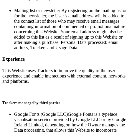
Mailing list or newsletter By registering on the mailing list or
for the newsletter, the User’s email address will be added to
the contact list of those who may receive email messages
containing information of commercial or promotional nature
concerning this Website. Your email address might also be
added to this list as a result of signing up to this Website or
after making a purchase. Personal Data processed: email
address, Trackers and Usage Data.​​​​‌ ‍ ​‍​‍‌‍ ‌ ​‍‌‍‍‌‌‍‌ ‌‍‍‌‌‍ ‍​‍​‍​ ‍‍​‍​‍‌ ​ ‌‍​‌‌‍ ‍‌‍‍‌‌ ‌​‌ ‍‌​‍ ‍‌‍‍‌‌‍ ​‍​‍​‍ ​​‍​‍‌‍‍​‌ ​‍‌‍‌‌‌‍‌‍​‍​‍​ ‍‍​‍​‍‌‍‍​‌ ‌​‌ ‌​‌ ​​‌ ​ ​ ‍‍​‍ ​‍ ‌‍ ​​‍ ‌‌‍​‌‌‍ ‍‌‍‌​​‍ ‌‌ ​‍​‍ ‌‌‍‍​‌‍ ‌ ‌​‌‍‌‌‌‍ ​‌ ​ ​‍ ‌‌ ​ ‌ ‌​‌ ‌‌‌‍‌​‌‍‍‌‌‍ ​‍ ‍‌ ‌‍‌‍‌‌‌ ​‍‌‍​ ‌‍‌‌‌‍ ​​‍ ‍‌‍​‌‌ ​​‌ ​​​‍ ‌‍‍‌‌‍ ‍‌ ‌​‌‍‌‌‌‍ ‍‌ ‌​​‍ ‌‍‌‌‌‍‌​‌‍‍‌‌ ‌​​‍ ‌‍ ‌‌‍ ‌‍‌​‌‍‌‌​ ‌‌ ​​‌ ​‍‌‍‌‌‌ ​ ‌‍‌‌‌‍ ‍‌ ‌​‌‍​‌‌ ‌​‌‍‍‌‌‍ ‌‍ ‍​ ‍ ‌‍‍‌‌‍‌​​ ‌​ ​ ‌‍‌‌‌‍​‍​ ‌‌​ ​‌‌‍‌​‌‍​‍​ ​‌​‍ ‌‌‍‌‍​ ‌ ‌‍​‌​ ‌‌​‍ ‌​ ‌​‌‍‌‌​ ‌ ​ ​​​‍ ‌​ ‍‌​ ‌‌​ ​ ​ ‌‌​‍ ‌​ ​​‌‍‌​​ ​​​ ​ ​ ‌‍​ ‌‌​ ‌​​ ​​‌‍‌‌​ ‌‍​ ‌‌​ ​ ​ ‍ ‌ ‌​‌ ‍‌‌ ​​‌‍‌‌​ ‌‌‍‍​‌‍ ‌ ‌​‌‍‌‌‌‍ ​‌‌​ ‌‍‍‌‌ ‌​‌‍‌‌‌‌​​‌‍​‌‌‍‌ ‌‍‌‌​ ‍ ‌ ​​‌‍​‌‌ ‌​‌‍‍​​ ‌‌ ​​‌‍​‌‌‍‌ ‌‍‌‌‌​​‍‌ ‌‌‌‍‍‌‌‍ ​‌‍‌​‌‍‌‌‌ ​‍​‍‌‌​ ‌‌‌​​‍‌‌ ‌‍‍ ‌‍‌‌‌ ‍‌​‍‌‌​ ​ ‌​‌​​‍‌‌​ ​ ‌​‌​​‍‌‌​ ​‍​ ​‍‌‍‌‌​ ‌‍‌‍​ ‌‍‌‌‌‍​‌​ ​‍​ ​‌‌‍​‍​ ​‍‌‍​‍​ ‌‌‌‍‌‌​‍‌‌​ ​‍​ ​‍​‍‌‌​ ‌‌‌​‌​​‍ ‍‌‍​‍‌‍ ‌‍‌​‌ ‍‌​‍‌‌​ ‌‌‌​​‍‌‌ ‌‍‍ ‌‍‌‌‌ ‍‌​‍‌‌​ ​ ‌​‌​​‍‌‌​ ​ ‌​‌​​‍‌‌​ ​‍​ ​‍​ ‍​​ ​‍​ ​‌​ ​ ‌‍​‍​ ‌​​ ‍​‌‍‌‌​ ​ ​ ​ ‌‍​‍​ ‍‌​‍‌‌​ ​‍​ ​‍​‍‌‌​ ‌‌‌​‌​​‍ ‍‌‍​ ‌‍‍​‌‍‍‌‌‍ ​‌‍‌​‌ ​‍‌‍‌‌‌‍ ‍​‍‌‌​ ‌‌‌​​‍‌‌ ‌‍‍ ‌‍‌‌‌ ‍‌​‍‌‌​ ​ ‌​‌​​‍‌‌​ ​ ‌​‌​​‍‌‌​ ​‍​ ​‍‌‍​ ​ ‌‍‌‍‌​‌‍‌‌‌‍​ ‌‍​ ​ ‍​​ ‌‍​ ​ ​ ‌ ​ ​ ‌‍‌​​‍‌‌​ ​‍​ ​‍​‍‌‌​ ‌‌‌​‌​​‍ ‍‌ ‌​‌‍‌‌‌ ‍​‌ ‌​​ ‌‍​‍‌‍​‌‌ ​ ‌‍‌‌‌‌‌‌‌ ​‍‌‍ ​​ ‌‌‍‍​‌ ‌​‌ ‌​‌ ​​‌ ​ ​‍‌‌​ ​ ‌​​‌​‍‌‌​ ​‍‌​‌‍​‍‌‌​ ​‍‌​‌‍‌‍ ​​‍ ‌‌‍​‌‌‍ ‍‌‍‌​​‍ ‌‌ ​‍​‍ ‌‌‍‍​‌‍ ‌ ‌​‌‍‌‌‌‍ ​‌ ​ ​‍ ‌‌ ​ ‌ ‌​‌ ‌‌‌‍‌​‌‍‍‌‌‍ ​‍ ‍‌ ‌‍‌‍‌‌‌ ​‍‌‍​ ‌‍‌‌‌‍ ​​‍ ‍‌‍​‌‌ ​​‌ ​​​‍‌‍‌‍‍‌‌‍‌​​ ‌​ ​ ‌‍‌‌‌‍​‍​ ‌‌​ ​‌‌‍‌​‌‍​‍​ ​‌​‍ ‌‌‍‌‍​ ‌ ‌‍​‌​ ‌‌​‍ ‌​ ‌​‌‍‌‌​ ‌ ​ ​​​‍ ‌​ ‍‌​ ‌‌​ ​ ​ ‌‌​‍ ‌​ ​​‌‍‌​​ ​​​ ​ ​ ‌‍​ ‌‌​ ‌​​ ​​‌‍‌‌​ ‌‍​ ‌‌​ ​ ​‍‌‍‌ ‌​‌ ‍‌‌ ​​‌‍‌‌​ ‌‌‍‍​‌‍ ‌ ‌​‌‍‌‌‌‍ ​‌‌​ ‌‍‍‌‌ ‌​‌‍‌‌‌‌​​‌‍​‌‌‍‌ ‌‍‌‌​‍‌‍‌ ​​‌‍​‌‌ ‌​‌‍‍​​ ‌‌ ​​‌‍​‌‌‍‌ ‌‍‌‌‌​​‍‌ ‌‌‌‍‍‌‌‍ ​‌‍‌​‌‍‌‌‌ ​‍​‍‌‌​ ‌‌‌​​‍‌‌ ‌‍‍ ‌‍‌‌‌ ‍‌​‍‌‌​ ​ ‌​‌​​‍‌‌​ ​ ‌​‌​​‍‌‌​ ​‍​ ​‍‌‍‌‌​ ‌‍‌‍​ ‌‍‌‌‌‍​‌​ ​‍​ ​‌‌‍​‍​ ​‍‌‍​‍​ ‌‌‌‍‌‌​‍‌‌​ ​‍​ ​‍​‍‌‌​ ‌‌‌​‌​​‍ ‍‌‍​‍‌‍ ‌‍‌​‌ ‍‌​‍‌‌​ ‌‌‌​​‍‌‌ ‌‍‍ ‌‍‌‌‌ ‍‌​‍‌‌​ ​ ‌​‌​​‍‌‌​ ​ ‌​‌​​‍‌‌​ ​‍​ ​‍​ ‍​​ ​‍​ ​‌​ ​ ‌‍​‍​ ‌​​ ‍​‌‍‌‌​ ​ ​ ​ ‌‍​‍​ ‍‌​‍‌‌​ ​‍​ ​‍​‍‌‌​ ‌‌‌​‌​​‍ ‍‌‍​ ‌‍‍​‌‍‍‌‌‍ ​‌‍‌​‌ ​‍‌‍‌‌‌‍ ‍​‍‌‌​ ‌‌‌​​‍‌‌ ‌‍‍ ‌‍‌‌‌ ‍‌​‍‌‌​ ​ ‌​‌​​‍‌‌​ ​ ‌​‌​​‍‌‌​ ​‍​ ​‍‌‍​ ​ ‌‍‌‍‌​‌‍‌‌‌‍​ ‌‍​ ​ ‍​​ ‌‍​ ​ ​ ‌ ​ ​ ‌‍‌​​‍‌‌​ ​‍​ ​‍​‍‌‌​ ‌‌‌​‌​​‍ ‍‌ ‌​‌‍‌‌‌ ‍​‌ ‌​​‍‌‍‌ ​​‌‍‌‌‌ ​‍‌ ​ ‌ ​​‌‍‌‌‌‍​ ‌ ‌​‌‍‍‌‌ ‌‍‌‍‌‌​ ‌‌ ​​‌ ‌‌‌‍​‍‌‍ ​‌‍‍‌‌ ​ ‌‍‍​‌‍‌‌‌‍‌​​‍​‍‌ ‌
Experience​​​​‌ ‍ ​‍​‍‌‍ ‌ ​‍‌‍‍‌‌‍‌ ‌‍‍‌‌‍ ‍​‍​‍​ ‍‍​‍​‍‌ ​ ‌‍​‌‌‍ ‍‌‍‍‌‌ ‌​‌ ‍‌​‍ ‍‌‍‍‌‌‍ ​‍​‍​‍ ​​‍​‍‌‍‍​‌ ​‍‌‍‌‌‌‍‌‍​‍​‍​ ‍‍​‍​‍‌‍‍​‌ ‌​‌ ‌​‌ ​​‌ ​ ​ ‍‍​‍ ​‍ ‌‍ ​​‍ ‌‌‍​‌‌‍ ‍‌‍‌​​‍ ‌‌ ​‍​‍ ‌‌‍‍​‌‍ ‌ ‌​‌‍‌‌‌‍ ​‌ ​ ​‍ ‌‌ ​ ‌ ‌​‌ ‌‌‌‍‌​‌‍‍‌‌‍ ​‍ ‍‌ ‌‍‌‍‌‌‌ ​‍‌‍​ ‌‍‌‌‌‍ ​​‍ ‍‌‍​‌‌ ​​‌ ​​​‍ ‌‍‍‌‌‍ ‍‌ ‌​‌‍‌‌‌‍ ‍‌ ‌​​‍ ‌‍‌‌‌‍‌​‌‍‍‌‌ ‌​​‍ ‌‍ ‌‌‍ ‌‍‌​‌‍‌‌​ ‌‌ ​​‌ ​‍‌‍‌‌‌ ​ ‌‍‌‌‌‍ ‍‌ ‌​‌‍​‌‌ ‌​‌‍‍‌‌‍ ‌‍ ‍​ ‍ ‌‍‍‌‌‍‌​​ ‌​ ​ ‌‍‌‌‌‍​‍​ ‌‌​ ​‌‌‍‌​‌‍​‍​ ​‌​‍ ‌‌‍‌‍​ ‌ ‌‍​‌​ ‌‌​‍ ‌​ ‌​‌‍‌‌​ ‌ ​ ​​​‍ ‌​ ‍‌​ ‌‌​ ​ ​ ‌‌​‍ ‌​ ​​‌‍‌​​ ​​​ ​ ​ ‌‍​ ‌‌​ ‌​​ ​​‌‍‌‌​ ‌‍​ ‌‌​ ​ ​ ‍ ‌ ‌​‌ ‍‌‌ ​​‌‍‌‌​ ‌‌‍‍​‌‍ ‌ ‌​‌‍‌‌‌‍ ​‌‌​ ‌‍‍‌‌ ‌​‌‍‌‌‌‌​​‌‍​‌‌‍‌ ‌‍‌‌​ ‍ ‌ ​​‌‍​‌‌ ‌​‌‍‍​​ ‌‌ ​​‌‍​‌‌‍‌ ‌‍‌‌‌​​‍‌ ‌‌‌‍‍‌‌‍ ​‌‍‌​‌‍‌‌‌ ​‍​‍‌‌​ ‌‌‌​​‍‌‌ ‌‍‍ ‌‍‌‌‌ ‍‌​‍‌‌​ ​ ‌​‌​​‍‌‌​ ​ ‌​‌​​‍‌‌​ ​‍​ ​‍‌‍‌‌​ ‌‍‌‍​ ‌‍‌‌‌‍​‌​ ​‍​ ​‌‌‍​‍​ ​‍‌‍​‍​ ‌‌‌‍‌‌​‍‌‌​ ​‍​ ​‍​‍‌‌​ ‌‌‌​‌​​‍ ‍‌‍​‍‌‍ ‌‍‌​‌ ‍‌​‍‌‌​ ‌‌‌​​‍‌‌ ‌‍‍ ‌‍‌‌‌ ‍‌​‍‌‌​ ​ ‌​‌​​‍‌‌​ ​ ‌​‌​​‍‌‌​ ​‍​ ​‍‌‍‌‌‌‍​ ​ ​‍​ ‌​‌‍​‍​ ‌‍​ ‌ ‌‍‌‌​ ​‍‌‍‌‌​ ​‌​ ‌‌​‍‌‌​ ​‍​ ​‍​‍‌‌​ ‌‌‌​‌​​‍ ‍‌‍​ ‌‍‍​‌‍‍‌‌‍ ​‌‍‌​‌ ​‍‌‍‌‌‌‍ ‍​‍‌‌​ ‌‌‌​​‍‌‌ ‌‍‍ ‌‍‌‌‌ ‍‌​‍‌‌​ ​ ‌​‌​​‍‌‌​ ​ ‌​‌​​‍‌‌​ ​‍​ ​‍‌‍​‌​ ​‌​ ‍​​ ‌ ​ ​‌‌‍​ ​ ​ ​ ‌ ‌‍‌​‌‍​‍​ ‌ ‌‍​‍​‍‌‌​ ​‍​ ​‍​‍‌‌​ ‌‌‌​‌​​‍ ‍‌ ‌​‌‍‌‌‌ ‍​‌ ‌​​ ‌‍​‍‌‍​‌‌ ​ ‌‍‌‌‌‌‌‌‌ ​‍‌‍ ​​ ‌‌‍‍​‌ ‌​‌ ‌​‌ ​​‌ ​ ​‍‌‌​ ​ ‌​​‌​‍‌‌​ ​‍‌​‌‍​‍‌‌​ ​‍‌​‌‍‌‍ ​​‍ ‌‌‍​‌‌‍ ‍‌‍‌​​‍ ‌‌ ​‍​‍ ‌‌‍‍​‌‍ ‌ ‌​‌‍‌‌‌‍ ​‌ ​ ​‍ ‌‌ ​ ‌ ‌​‌ ‌‌‌‍‌​‌‍‍‌‌‍ ​‍ ‍‌ ‌‍‌‍‌‌‌ ​‍‌‍​ ‌‍‌‌‌‍ ​​‍ ‍‌‍​‌‌ ​​‌ ​​​‍‌‍‌‍‍‌‌‍‌​​ ‌​ ​ ‌‍‌‌‌‍​‍​ ‌‌​ ​‌‌‍‌​‌‍​‍​ ​‌​‍ ‌‌‍‌‍​ ‌ ‌‍​‌​ ‌‌​‍ ‌​ ‌​‌‍‌‌​ ‌ ​ ​​​‍ ‌​ ‍‌​ ‌‌​ ​ ​ ‌‌​‍ ‌​ ​​‌‍‌​​ ​​​ ​ ​ ‌‍​ ‌‌​ ‌​​ ​​‌‍‌‌​ ‌‍​ ‌‌​ ​ ​‍‌‍‌ ‌​‌ ‍‌‌ ​​‌‍‌‌​ ‌‌‍‍​‌‍ ‌ ‌​‌‍‌‌‌‍ ​‌‌​ ‌‍‍‌‌ ‌​‌‍‌‌‌‌​​‌‍​‌‌‍‌ ‌‍‌‌​‍‌‍‌ ​​‌‍​‌‌ ‌​‌‍‍​​ ‌‌ ​​‌‍​‌‌‍‌ ‌‍‌‌‌​​‍‌ ‌‌‌‍‍‌‌‍ ​‌‍‌​‌‍‌‌‌ ​‍​‍‌‌​ ‌‌‌​​‍‌‌ ‌‍‍ ‌‍‌‌‌ ‍‌​‍‌‌​ ​ ‌​‌​​‍‌‌​ ​ ‌​‌​​‍‌‌​ ​‍​ ​‍‌‍‌‌​ ‌‍‌‍​ ‌‍‌‌‌‍​‌​ ​‍​ ​‌‌‍​‍​ ​‍‌‍​‍​ ‌‌‌‍‌‌​‍‌‌​ ​‍​ ​‍​‍‌‌​ ‌‌‌​‌​​‍ ‍‌‍​‍‌‍ ‌‍‌​‌ ‍‌​‍‌‌​ ‌‌‌​​‍‌‌ ‌‍‍ ‌‍‌‌‌ ‍‌​‍‌‌​ ​ ‌​‌​​‍‌‌​ ​ ‌​‌​​‍‌‌​ ​‍​ ​‍‌‍‌‌‌‍​ ​ ​‍​ ‌​‌‍​‍​ ‌‍​ ‌ ‌‍‌‌​ ​‍‌‍‌‌​ ​‌​ ‌‌​‍‌‌​ ​‍​ ​‍​‍‌‌​ ‌‌‌​‌​​‍ ‍‌‍​ ‌‍‍​‌‍‍‌‌‍ ​‌‍‌​‌ ​‍‌‍‌‌‌‍ ‍​‍‌‌​ ‌‌‌​​‍‌‌ ‌‍‍ ‌‍‌‌‌ ‍‌​‍‌‌​ ​ ‌​‌​​‍‌‌​ ​ ‌​‌​​‍‌‌​ ​‍​ ​‍‌‍​‌​ ​‌​ ‍​​ ‌ ​ ​‌‌‍​ ​ ​ ​ ‌ ‌‍‌​‌‍​‍​ ‌ ‌‍​‍​‍‌‌​ ​‍​ ​‍​‍‌‌​ ‌‌‌​‌​​‍ ‍‌ ‌​‌‍‌‌‌ ‍​‌ ‌​​‍‌‍‌ ​​‌‍‌‌‌ ​‍‌ ​ ‌ ​​‌‍‌‌‌‍​ ‌ ‌​‌‍‍‌‌ ‌‍‌‍‌‌​ ‌‌ ​​‌ ‌‌‌‍​‍‌‍ ​‌‍‍‌‌ ​ ‌‍‍​‌‍‌‌‌‍‌​​‍​‍‌ ‌
This Website uses Trackers to improve the quality of the user
experience and enable interactions with external content, networks
and platforms.​​​​‌ ‍ ​‍​‍‌‍ ‌ ​‍‌‍‍‌‌‍‌ ‌‍‍‌‌‍ ‍​‍​‍​ ‍‍​‍​‍‌ ​ ‌‍​‌‌‍ ‍‌‍‍‌‌ ‌​‌ ‍‌​‍ ‍‌‍‍‌‌‍ ​‍​‍​‍ ​​‍​‍‌‍‍​‌ ​‍‌‍‌‌‌‍‌‍​‍​‍​ ‍‍​‍​‍‌‍‍​‌ ‌​‌ ‌​‌ ​​‌ ​ ​ ‍‍​‍ ​‍ ‌‍ ​​‍ ‌‌‍​‌‌‍ ‍‌‍‌​​‍ ‌‌ ​‍​‍ ‌‌‍‍​‌‍ ‌ ‌​‌‍‌‌‌‍ ​‌ ​ ​‍ ‌‌ ​ ‌ ‌​‌ ‌‌‌‍‌​‌‍‍‌‌‍ ​‍ ‍‌ ‌‍‌‍‌‌‌ ​‍‌‍​ ‌‍‌‌‌‍ ​​‍ ‍‌‍​‌‌ ​​‌ ​​​‍ ‌‍‍‌‌‍ ‍‌ ‌​‌‍‌‌‌‍ ‍‌ ‌​​‍ ‌‍‌‌‌‍‌​‌‍‍‌‌ ‌​​‍ ‌‍ ‌‌‍ ‌‍‌​‌‍‌‌​ ‌‌ ​​‌ ​‍‌‍‌‌‌ ​ ‌‍‌‌‌‍ ‍‌ ‌​‌‍​‌‌ ‌​‌‍‍‌‌‍ ‌‍ ‍​ ‍ ‌‍‍‌‌‍‌​​ ‌​ ​ ‌‍‌‌‌‍​‍​ ‌‌​ ​‌‌‍‌​‌‍​‍​ ​‌​‍ ‌‌‍‌‍​ ‌ ‌‍​‌​ ‌‌​‍ ‌​ ‌​‌‍‌‌​ ‌ ​ ​​​‍ ‌​ ‍‌​ ‌‌​ ​ ​ ‌‌​‍ ‌​ ​​‌‍‌​​ ​​​ ​ ​ ‌‍​ ‌‌​ ‌​​ ​​‌‍‌‌​ ‌‍​ ‌‌​ ​ ​ ‍ ‌ ‌​‌ ‍‌‌ ​​‌‍‌‌​ ‌‌‍‍​‌‍ ‌ ‌​‌‍‌‌‌‍ ​‌‌​ ‌‍‍‌‌ ‌​‌‍‌‌‌‌​​‌‍​‌‌‍‌ ‌‍‌‌​ ‍ ‌ ​​‌‍​‌‌ ‌​‌‍‍​​ ‌‌ ​​‌‍​‌‌‍‌ ‌‍‌‌‌​​‍‌ ‌‌‌‍‍‌‌‍ ​‌‍‌​‌‍‌‌‌ ​‍​‍‌‌​ ‌‌‌​​‍‌‌ ‌‍‍ ‌‍‌‌‌ ‍‌​‍‌‌​ ​ ‌​‌​​‍‌‌​ ​ ‌​‌​​‍‌‌​ ​‍​ ​‍‌‍‌‌​ ‌‍‌‍​ ‌‍‌‌‌‍​‌​ ​‍​ ​‌‌‍​‍​ ​‍‌‍​‍​ ‌‌‌‍‌‌​‍‌‌​ ​‍​ ​‍​‍‌‌​ ‌‌‌​‌​​‍ ‍‌‍​‍‌‍ ‌‍‌​‌ ‍‌​‍‌‌​ ‌‌‌​​‍‌‌ ‌‍‍ ‌‍‌‌‌ ‍‌​‍‌‌​ ​ ‌​‌​​‍‌‌​ ​ ‌​‌​​‍‌‌​ ​‍​ ​‍‌‍‌​​ ‌‍‌‍​‌‌‍‌‌​ ​​​ ‌​‌‍‌‌​ ​​‌‍​‌​ ‍‌​ ​‌‌‍​‍​‍‌‌​ ​‍​ ​‍​‍‌‌​ ‌‌‌​‌​​‍ ‍‌‍​ ‌‍‍​‌‍‍‌‌‍ ​‌‍‌​‌ ​‍‌‍‌‌‌‍ ‍​‍‌‌​ ‌‌‌​​‍‌‌ ‌‍‍ ‌‍‌‌‌ ‍‌​‍‌‌​ ​ ‌​‌​​‍‌‌​ ​ ‌​‌​​‍‌‌​ ​‍​ ​‍‌‍‌‍‌‍‌​‌‍​‍​ ​​​ ‍​‌‍‌‌​ ​‌​ ‌‍‌‍​‌​ ‍‌​ ​‌​ ‌​​‍‌‌​ ​‍​ ​‍​‍‌‌​ ‌‌‌​‌​​‍ ‍‌ ‌​‌‍‌‌‌ ‍​‌ ‌​​ ‌‍​‍‌‍​‌‌ ​ ‌‍‌‌‌‌‌‌‌ ​‍‌‍ ​​ ‌‌‍‍​‌ ‌​‌ ‌​‌ ​​‌ ​ ​‍‌‌​ ​ ‌​​‌​‍‌‌​ ​‍‌​‌‍​‍‌‌​ ​‍‌​‌‍‌‍ ​​‍ ‌‌‍​‌‌‍ ‍‌‍‌​​‍ ‌‌ ​‍​‍ ‌‌‍‍​‌‍ ‌ ‌​‌‍‌‌‌‍ ​‌ ​ ​‍ ‌‌ ​ ‌ ‌​‌ ‌‌‌‍‌​‌‍‍‌‌‍ ​‍ ‍‌ ‌‍‌‍‌‌‌ ​‍‌‍​ ‌‍‌‌‌‍ ​​‍ ‍‌‍​‌‌ ​​‌ ​​​‍‌‍‌‍‍‌‌‍‌​​ ‌​ ​ ‌‍‌‌‌‍​‍​ ‌‌​ ​‌‌‍‌​‌‍​‍​ ​‌​‍ ‌‌‍‌‍​ ‌ ‌‍​‌​ ‌‌​‍ ‌​ ‌​‌‍‌‌​ ‌ ​ ​​​‍ ‌​ ‍‌​ ‌‌​ ​ ​ ‌‌​‍ ‌​ ​​‌‍‌​​ ​​​ ​ ​ ‌‍​ ‌‌​ ‌​​ ​​‌‍‌‌​ ‌‍​ ‌‌​ ​ ​‍‌‍‌ ‌​‌ ‍‌‌ ​​‌‍‌‌​ ‌‌‍‍​‌‍ ‌ ‌​‌‍‌‌‌‍ ​‌‌​ ‌‍‍‌‌ ‌​‌‍‌‌‌‌​​‌‍​‌‌‍‌ ‌‍‌‌​‍‌‍‌ ​​‌‍​‌‌ ‌​‌‍‍​​ ‌‌ ​​‌‍​‌‌‍‌ ‌‍‌‌‌​​‍‌ ‌‌‌‍‍‌‌‍ ​‌‍‌​‌‍‌‌‌ ​‍​‍‌‌​ ‌‌‌​​‍‌‌ ‌‍‍ ‌‍‌‌‌ ‍‌​‍‌‌​ ​ ‌​‌​​‍‌‌​ ​ ‌​‌​​‍‌‌​ ​‍​ ​‍‌‍‌‌​ ‌‍‌‍​ ‌‍‌‌‌‍​‌​ ​‍​ ​‌‌‍​‍​ ​‍‌‍​‍​ ‌‌‌‍‌‌​‍‌‌​ ​‍​ ​‍​‍‌‌​ ‌‌‌​‌​​‍ ‍‌‍​‍‌‍ ‌‍‌​‌ ‍‌​‍‌‌​ ‌‌‌​​‍‌‌ ‌‍‍ ‌‍‌‌‌ ‍‌​‍‌‌​ ​ ‌​‌​​‍‌‌​ ​ ‌​‌​​‍‌‌​ ​‍​ ​‍‌‍‌​​ ‌‍‌‍​‌‌‍‌‌​ ​​​ ‌​‌‍‌‌​ ​​‌‍​‌​ ‍‌​ ​‌‌‍​‍​‍‌‌​ ​‍​ ​‍​‍‌‌​ ‌‌‌​‌​​‍ ‍‌‍​ ‌‍‍​‌‍‍‌‌‍ ​‌‍‌​‌ ​‍‌‍‌‌‌‍ ‍​‍‌‌​ ‌‌‌​​‍‌‌ ‌‍‍ ‌‍‌‌‌ ‍‌​‍‌‌​ ​ ‌​‌​​‍‌‌​ ​ ‌​‌​​‍‌‌​ ​‍​ ​‍‌‍‌‍‌‍‌​‌‍​‍​ ​​​ ‍​‌‍‌‌​ ​‌​ ‌‍‌‍​‌​ ‍‌​ ​‌​ ‌​​‍‌‌​ ​‍​ ​‍​‍‌‌​ ‌‌‌​‌​​‍ ‍‌ ‌​‌‍‌‌‌ ‍​‌ ‌​​‍‌‍‌ ​​‌‍‌‌‌ ​‍‌ ​ ‌ ​​‌‍‌‌‌‍​ ‌ ‌​‌‍‍‌‌ ‌‍‌‍‌‌​ ‌‌ ​​‌ ‌‌‌‍​‍‌‍ ​‌‍‍‌‌ ​ ‌‍‍​‌‍‌‌‌‍‌​​‍​‍‌ ‌
Trackers managed by third parties​​​​‌ ‍ ​‍​‍‌‍ ‌ ​‍‌‍‍‌‌‍‌ ‌‍‍‌‌‍ ‍​‍​‍​ ‍‍​‍​‍‌ ​ ‌‍​‌‌‍ ‍‌‍‍‌‌ ‌​‌ ‍‌​‍ ‍‌‍‍‌‌‍ ​‍​‍​‍ ​​‍​‍‌‍‍​‌ ​‍‌‍‌‌‌‍‌‍​‍​‍​ ‍‍​‍​‍‌‍‍​‌ ‌​‌ ‌​‌ ​​‌ ​ ​ ‍‍​‍ ​‍ ‌‍ ​​‍ ‌‌‍​‌‌‍ ‍‌‍‌​​‍ ‌‌ ​‍​‍ ‌‌‍‍​‌‍ ‌ ‌​‌‍‌‌‌‍ ​‌ ​ ​‍ ‌‌ ​ ‌ ‌​‌ ‌‌‌‍‌​‌‍‍‌‌‍ ​‍ ‍‌ ‌‍‌‍‌‌‌ ​‍‌‍​ ‌‍‌‌‌‍ ​​‍ ‍‌‍​‌‌ ​​‌ ​​​‍ ‌‍‍‌‌‍ ‍‌ ‌​‌‍‌‌‌‍ ‍‌ ‌​​‍ ‌‍‌‌‌‍‌​‌‍‍‌‌ ‌​​‍ ‌‍ ‌‌‍ ‌‍‌​‌‍‌‌​ ‌‌ ​​‌ ​‍‌‍‌‌‌ ​ ‌‍‌‌‌‍ ‍‌ ‌​‌‍​‌‌ ‌​‌‍‍‌‌‍ ‌‍ ‍​ ‍ ‌‍‍‌‌‍‌​​ ‌​ ​ ‌‍‌‌‌‍​‍​ ‌‌​ ​‌‌‍‌​‌‍​‍​ ​‌​‍ ‌‌‍‌‍​ ‌ ‌‍​‌​ ‌‌​‍ ‌​ ‌​‌‍‌‌​ ‌ ​ ​​​‍ ‌​ ‍‌​ ‌‌​ ​ ​ ‌‌​‍ ‌​ ​​‌‍‌​​ ​​​ ​ ​ ‌‍​ ‌‌​ ‌​​ ​​‌‍‌‌​ ‌‍​ ‌‌​ ​ ​ ‍ ‌ ‌​‌ ‍‌‌ ​​‌‍‌‌​ ‌‌‍‍​‌‍ ‌ ‌​‌‍‌‌‌‍ ​‌‌​ ‌‍‍‌‌ ‌​‌‍‌‌‌‌​​‌‍​‌‌‍‌ ‌‍‌‌​ ‍ ‌ ​​‌‍​‌‌ ‌​‌‍‍​​ ‌‌ ​​‌‍​‌‌‍‌ ‌‍‌‌‌​​‍‌ ‌‌‌‍‍‌‌‍ ​‌‍‌​‌‍‌‌‌ ​‍​‍‌‌​ ‌‌‌​​‍‌‌ ‌‍‍ ‌‍‌‌‌ ‍‌​‍‌‌​ ​ ‌​‌​​‍‌‌​ ​ ‌​‌​​‍‌‌​ ​‍​ ​‍‌‍‌‌​ ‌‍‌‍​ ‌‍‌‌‌‍​‌​ ​‍​ ​‌‌‍​‍​ ​‍‌‍​‍​ ‌‌‌‍‌‌​‍‌‌​ ​‍​ ​‍​‍‌‌​ ‌‌‌​‌​​‍ ‍‌‍​‍‌‍ ‌‍‌​‌ ‍‌​‍‌‌​ ‌‌‌​​‍‌‌ ‌‍‍ ‌‍‌‌‌ ‍‌​‍‌‌​ ​ ‌​‌​​‍‌‌​ ​ ‌​‌​​‍‌‌​ ​‍​ ​‍​ ‍‌‌‍‌​‌‍​‍‌‍‌​​ ​ ​ ​ ​ ‌‍‌‍‌​​ ​ ​ ‌‍‌‍‌‌​ ‌‌​‍‌‌​ ​‍​ ​‍​‍‌‌​ ‌‌‌​‌​​‍ ‍‌‍​ ‌‍‍​‌‍‍‌‌‍ ​‌‍‌​‌ ​‍‌‍‌‌‌‍ ‍​‍‌‌​ ‌‌‌​​‍‌‌ ‌‍‍ ‌‍‌‌‌ ‍‌​‍‌‌​ ​ ‌​‌​​‍‌‌​ ​ ‌​‌​​‍‌‌​ ​‍​ ​‍‌‍​‌‌‍​‍​ ‌‍​ ‌ ‌‍‌‌‌‍‌‌‌‍‌‍​ ​​​ ‍​‌‍​‍‌‍‌‌​ ‌ ​‍‌‌​ ​‍​ ​‍​‍‌‌​ ‌‌‌​‌​​‍ ‍‌ ‌​‌‍‌‌‌ ‍​‌ ‌​​ ‌‍​‍‌‍​‌‌ ​ ‌‍‌‌‌‌‌‌‌ ​‍‌‍ ​​ ‌‌‍‍​‌ ‌​‌ ‌​‌ ​​‌ ​ ​‍‌‌​ ​ ‌​​‌​‍‌‌​ ​‍‌​‌‍​‍‌‌​ ​‍‌​‌‍‌‍ ​​‍ ‌‌‍​‌‌‍ ‍‌‍‌​​‍ ‌‌ ​‍​‍ ‌‌‍‍​‌‍ ‌ ‌​‌‍‌‌‌‍ ​‌ ​ ​‍ ‌‌ ​ ‌ ‌​‌ ‌‌‌‍‌​‌‍‍‌‌‍ ​‍ ‍‌ ‌‍‌‍‌‌‌ ​‍‌‍​ ‌‍‌‌‌‍ ​​‍ ‍‌‍​‌‌ ​​‌ ​​​‍‌‍‌‍‍‌‌‍‌​​ ‌​ ​ ‌‍‌‌‌‍​‍​ ‌‌​ ​‌‌‍‌​‌‍​‍​ ​‌​‍ ‌‌‍‌‍​ ‌ ‌‍​‌​ ‌‌​‍ ‌​ ‌​‌‍‌‌​ ‌ ​ ​​​‍ ‌​ ‍‌​ ‌‌​ ​ ​ ‌‌​‍ ‌​ ​​‌‍‌​​ ​​​ ​ ​ ‌‍​ ‌‌​ ‌​​ ​​‌‍‌‌​ ‌‍​ ‌‌​ ​ ​‍‌‍‌ ‌​‌ ‍‌‌ ​​‌‍‌‌​ ‌‌‍‍​‌‍ ‌ ‌​‌‍‌‌‌‍ ​‌‌​ ‌‍‍‌‌ ‌​‌‍‌‌‌‌​​‌‍​‌‌‍‌ ‌‍‌‌​‍‌‍‌ ​​‌‍​‌‌ ‌​‌‍‍​​ ‌‌ ​​‌‍​‌‌‍‌ ‌‍‌‌‌​​‍‌ ‌‌‌‍‍‌‌‍ ​‌‍‌​‌‍‌‌‌ ​‍​‍‌‌​ ‌‌‌​​‍‌‌ ‌‍‍ ‌‍‌‌‌ ‍‌​‍‌‌​ ​ ‌​‌​​‍‌‌​ ​ ‌​‌​​‍‌‌​ ​‍​ ​‍‌‍‌‌​ ‌‍‌‍​ ‌‍‌‌‌‍​‌​ ​‍​ ​‌‌‍​‍​ ​‍‌‍​‍​ ‌‌‌‍‌‌​‍‌‌​ ​‍​ ​‍​‍‌‌​ ‌‌‌​‌​​‍ ‍‌‍​‍‌‍ ‌‍‌​‌ ‍‌​‍‌‌​ ‌‌‌​​‍‌‌ ‌‍‍ ‌‍‌‌‌ ‍‌​‍‌‌​ ​ ‌​‌​​‍‌‌​ ​ ‌​‌​​‍‌‌​ ​‍​ ​‍​ ‍‌‌‍‌​‌‍​‍‌‍‌​​ ​ ​ ​ ​ ‌‍‌‍‌​​ ​ ​ ‌‍‌‍‌‌​ ‌‌​‍‌‌​ ​‍​ ​‍​‍‌‌​ ‌‌‌​‌​​‍ ‍‌‍​ ‌‍‍​‌‍‍‌‌‍ ​‌‍‌​‌ ​‍‌‍‌‌‌‍ ‍​‍‌‌​ ‌‌‌​​‍‌‌ ‌‍‍ ‌‍‌‌‌ ‍‌​‍‌‌​ ​ ‌​‌​​‍‌‌​ ​ ‌​‌​​‍‌‌​ ​‍​ ​‍‌‍​‌‌‍​‍​ ‌‍​ ‌ ‌‍‌‌‌‍‌‌‌‍‌‍​ ​​​ ‍​‌‍​‍‌‍‌‌​ ‌ ​‍‌‌​ ​‍​ ​‍​‍‌‌​ ‌‌‌​‌​​‍ ‍‌ ‌​‌‍‌‌‌ ‍​‌ ‌​​‍‌‍‌ ​​‌‍‌‌‌ ​‍‌ ​ ‌ ​​‌‍‌‌‌‍​ ‌ ‌​‌‍‍‌‌ ‌‍‌‍‌‌​ ‌‌ ​​‌ ‌‌‌‍​‍‌‍ ​‌‍‍‌‌ ​ ‌‍‍​‌‍‌‌‌‍‌​​‍​‍‌ ‌
Google Fonts (Google LLC)Google Fonts is a typeface
visualisation service provided by Google LLC or by Google
Ireland Limited, depending on how the Owner manages the
Data processing, that allows this Website to incorporate