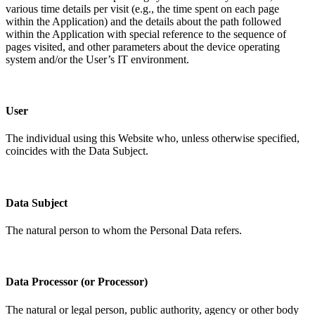
various time details per visit (e.g., the time spent on each page
within the Application) and the details about the path followed
within the Application with special reference to the sequence of
pages visited, and other parameters about the device operating
system and/or the User’s IT environment.​​​​‌ ‍ ​‍​‍‌‍ ‌ ​‍‌‍‍‌‌‍‌ ‌‍‍‌‌‍ ‍​‍​‍​ ‍‍​‍​‍‌ ​ ‌‍​‌‌‍ ‍‌‍‍‌‌ ‌​‌ ‍‌​‍ ‍‌‍‍‌‌‍ ​‍​‍​‍ ​​‍​‍‌‍‍​‌ ​‍‌‍‌‌‌‍‌‍​‍​‍​ ‍‍​‍​‍‌‍‍​‌ ‌​‌ ‌​‌ ​​‌ ​ ​ ‍‍​‍ ​‍ ‌‍ ​​‍ ‌‌‍​‌‌‍ ‍‌‍‌​​‍ ‌‌ ​‍​‍ ‌‌‍‍​‌‍ ‌ ‌​‌‍‌‌‌‍ ​‌ ​ ​‍ ‌‌ ​ ‌ ‌​‌ ‌‌‌‍‌​‌‍‍‌‌‍ ​‍ ‍‌ ‌‍‌‍‌‌‌ ​‍‌‍​ ‌‍‌‌‌‍ ​​‍ ‍‌‍​‌‌ ​​‌ ​​​‍ ‌‍‍‌‌‍ ‍‌ ‌​‌‍‌‌‌‍ ‍‌ ‌​​‍ ‌‍‌‌‌‍‌​‌‍‍‌‌ ‌​​‍ ‌‍ ‌‌‍ ‌‍‌​‌‍‌‌​ ‌‌ ​​‌ ​‍‌‍‌‌‌ ​ ‌‍‌‌‌‍ ‍‌ ‌​‌‍​‌‌ ‌​‌‍‍‌‌‍ ‌‍ ‍​ ‍ ‌‍‍‌‌‍‌​​ ‌​ ​ ‌‍‌‌‌‍​‍​ ‌‌​ ​‌‌‍‌​‌‍​‍​ ​‌​‍ ‌‌‍‌‍​ ‌ ‌‍​‌​ ‌‌​‍ ‌​ ‌​‌‍‌‌​ ‌ ​ ​​​‍ ‌​ ‍‌​ ‌‌​ ​ ​ ‌‌​‍ ‌​ ​​‌‍‌​​ ​​​ ​ ​ ‌‍​ ‌‌​ ‌​​ ​​‌‍‌‌​ ‌‍​ ‌‌​ ​ ​ ‍ ‌ ‌​‌ ‍‌‌ ​​‌‍‌‌​ ‌‌‍‍​‌‍ ‌ ‌​‌‍‌‌‌‍ ​‌‌​ ‌‍‍‌‌ ‌​‌‍‌‌‌‌​​‌‍​‌‌‍‌ ‌‍‌‌​ ‍ ‌ ​​‌‍​‌‌ ‌​‌‍‍​​ ‌‌ ​​‌‍​‌‌‍‌ ‌‍‌‌‌​​‍‌ ‌‌‌‍‍‌‌‍ ​‌‍‌​‌‍‌‌‌ ​‍​‍‌‌​ ‌‌‌​​‍‌‌ ‌‍‍ ‌‍‌‌‌ ‍‌​‍‌‌​ ​ ‌​‌​​‍‌‌​ ​ ‌​‌​​‍‌‌​ ​‍​ ​‍‌‍‌‌​ ‌‍‌‍​ ‌‍‌‌‌‍​‌​ ​‍​ ​‌‌‍​‍​ ​‍‌‍​‍​ ‌‌‌‍‌‌​‍‌‌​ ​‍​ ​‍​‍‌‌​ ‌‌‌​‌​​‍ ‍‌‍​‍‌‍ ‌‍‌​‌ ‍‌​‍‌‌​ ‌‌‌​​‍‌‌ ‌‍‍ ‌‍‌‌‌ ‍‌​‍‌‌​ ​ ‌​‌​​‍‌‌​ ​ ‌​‌​​‍‌‌​ ​‍​ ​‍‌‍‌‌‌‍​‌​ ‌ ‌‍‌​​ ​‍‌‍​‌‌‍‌‌‌‍‌​‌‍​‌‌‍‌‌​ ​​‌‍​ ​‍‌‌​ ​‍​ ​‍​‍‌‌​ ‌‌‌​‌​​‍ ‍‌‍​ ‌‍‍​‌‍‍‌‌‍ ​‌‍‌​‌ ​‍‌‍‌‌‌‍ ‍​‍‌‌​ ‌‌‌​​‍‌‌ ‌‍‍ ‌‍‌‌‌ ‍‌​‍‌‌​ ​ ‌​‌​​‍‌‌​ ​ ‌​‌​​‍‌‌​ ​‍​ ​‍​ ​​​ ​‍‌‍​‌‌‍‌‍‌‍‌‍​ ​​​ ‍​‌‍​‌​ ‍​‌‍​‌​ ​‌​ ‌‍​‍‌‌​ ​‍​ ​‍​‍‌‌​ ‌‌‌​‌​​‍ ‍‌ ‌​‌‍‌‌‌ ‍​‌ ‌​​ ‌‍​‍‌‍​‌‌ ​ ‌‍‌‌‌‌‌‌‌ ​‍‌‍ ​​ ‌‌‍‍​‌ ‌​‌ ‌​‌ ​​‌ ​ ​‍‌‌​ ​ ‌​​‌​‍‌‌​ ​‍‌​‌‍​‍‌‌​ ​‍‌​‌‍‌‍ ​​‍ ‌‌‍​‌‌‍ ‍‌‍‌​​‍ ‌‌ ​‍​‍ ‌‌‍‍​‌‍ ‌ ‌​‌‍‌‌‌‍ ​‌ ​ ​‍ ‌‌ ​ ‌ ‌​‌ ‌‌‌‍‌​‌‍‍‌‌‍ ​‍ ‍‌ ‌‍‌‍‌‌‌ ​‍‌‍​ ‌‍‌‌‌‍ ​​‍ ‍‌‍​‌‌ ​​‌ ​​​‍‌‍‌‍‍‌‌‍‌​​ ‌​ ​ ‌‍‌‌‌‍​‍​ ‌‌​ ​‌‌‍‌​‌‍​‍​ ​‌​‍ ‌‌‍‌‍​ ‌ ‌‍​‌​ ‌‌​‍ ‌​ ‌​‌‍‌‌​ ‌ ​ ​​​‍ ‌​ ‍‌​ ‌‌​ ​ ​ ‌‌​‍ ‌​ ​​‌‍‌​​ ​​​ ​ ​ ‌‍​ ‌‌​ ‌​​ ​​‌‍‌‌​ ‌‍​ ‌‌​ ​ ​‍‌‍‌ ‌​‌ ‍‌‌ ​​‌‍‌‌​ ‌‌‍‍​‌‍ ‌ ‌​‌‍‌‌‌‍ ​‌‌​ ‌‍‍‌‌ ‌​‌‍‌‌‌‌​​‌‍​‌‌‍‌ ‌‍‌‌​‍‌‍‌ ​​‌‍​‌‌ ‌​‌‍‍​​ ‌‌ ​​‌‍​‌‌‍‌ ‌‍‌‌‌​​‍‌ ‌‌‌‍‍‌‌‍ ​‌‍‌​‌‍‌‌‌ ​‍​‍‌‌​ ‌‌‌​​‍‌‌ ‌‍‍ ‌‍‌‌‌ ‍‌​‍‌‌​ ​ ‌​‌​​‍‌‌​ ​ ‌​‌​​‍‌‌​ ​‍​ ​‍‌‍‌‌​ ‌‍‌‍​ ‌‍‌‌‌‍​‌​ ​‍​ ​‌‌‍​‍​ ​‍‌‍​‍​ ‌‌‌‍‌‌​‍‌‌​ ​‍​ ​‍​‍‌‌​ ‌‌‌​‌​​‍ ‍‌‍​‍‌‍ ‌‍‌​‌ ‍‌​‍‌‌​ ‌‌‌​​‍‌‌ ‌‍‍ ‌‍‌‌‌ ‍‌​‍‌‌​ ​ ‌​‌​​‍‌‌​ ​ ‌​‌​​‍‌‌​ ​‍​ ​‍‌‍‌‌‌‍​‌​ ‌ ‌‍‌​​ ​‍‌‍​‌‌‍‌‌‌‍‌​‌‍​‌‌‍‌‌​ ​​‌‍​ ​‍‌‌​ ​‍​ ​‍​‍‌‌​ ‌‌‌​‌​​‍ ‍‌‍​ ‌‍‍​‌‍‍‌‌‍ ​‌‍‌​‌ ​‍‌‍‌‌‌‍ ‍​‍‌‌​ ‌‌‌​​‍‌‌ ‌‍‍ ‌‍‌‌‌ ‍‌​‍‌‌​ ​ ‌​‌​​‍‌‌​ ​ ‌​‌​​‍‌‌​ ​‍​ ​‍​ ​​​ ​‍‌‍​‌‌‍‌‍‌‍‌‍​ ​​​ ‍​‌‍​‌​ ‍​‌‍​‌​ ​‌​ ‌‍​‍‌‌​ ​‍​ ​‍​‍‌‌​ ‌‌‌​‌​​‍ ‍‌ ‌​‌‍‌‌‌ ‍​‌ ‌​​‍‌‍‌ ​​‌‍‌‌‌ ​‍‌ ​ ‌ ​​‌‍‌‌‌‍​ ‌ ‌​‌‍‍‌‌ ‌‍‌‍‌‌​ ‌‌ ​​‌ ‌‌‌‍​‍‌‍ ​‌‍‍‌‌ ​ ‌‍‍​‌‍‌‌‌‍‌​​‍​‍‌ ‌
User​​​​‌ ‍ ​‍​‍‌‍ ‌ ​‍‌‍‍‌‌‍‌ ‌‍‍‌‌‍ ‍​‍​‍​ ‍‍​‍​‍‌ ​ ‌‍​‌‌‍ ‍‌‍‍‌‌ ‌​‌ ‍‌​‍ ‍‌‍‍‌‌‍ ​‍​‍​‍ ​​‍​‍‌‍‍​‌ ​‍‌‍‌‌‌‍‌‍​‍​‍​ ‍‍​‍​‍‌‍‍​‌ ‌​‌ ‌​‌ ​​‌ ​ ​ ‍‍​‍ ​‍ ‌‍ ​​‍ ‌‌‍​‌‌‍ ‍‌‍‌​​‍ ‌‌ ​‍​‍ ‌‌‍‍​‌‍ ‌ ‌​‌‍‌‌‌‍ ​‌ ​ ​‍ ‌‌ ​ ‌ ‌​‌ ‌‌‌‍‌​‌‍‍‌‌‍ ​‍ ‍‌ ‌‍‌‍‌‌‌ ​‍‌‍​ ‌‍‌‌‌‍ ​​‍ ‍‌‍​‌‌ ​​‌ ​​​‍ ‌‍‍‌‌‍ ‍‌ ‌​‌‍‌‌‌‍ ‍‌ ‌​​‍ ‌‍‌‌‌‍‌​‌‍‍‌‌ ‌​​‍ ‌‍ ‌‌‍ ‌‍‌​‌‍‌‌​ ‌‌ ​​‌ ​‍‌‍‌‌‌ ​ ‌‍‌‌‌‍ ‍‌ ‌​‌‍​‌‌ ‌​‌‍‍‌‌‍ ‌‍ ‍​ ‍ ‌‍‍‌‌‍‌​​ ‌​ ​ ‌‍‌‌‌‍​‍​ ‌‌​ ​‌‌‍‌​‌‍​‍​ ​‌​‍ ‌‌‍‌‍​ ‌ ‌‍​‌​ ‌‌​‍ ‌​ ‌​‌‍‌‌​ ‌ ​ ​​​‍ ‌​ ‍‌​ ‌‌​ ​ ​ ‌‌​‍ ‌​ ​​‌‍‌​​ ​​​ ​ ​ ‌‍​ ‌‌​ ‌​​ ​​‌‍‌‌​ ‌‍​ ‌‌​ ​ ​ ‍ ‌ ‌​‌ ‍‌‌ ​​‌‍‌‌​ ‌‌‍‍​‌‍ ‌ ‌​‌‍‌‌‌‍ ​‌‌​ ‌‍‍‌‌ ‌​‌‍‌‌‌‌​​‌‍​‌‌‍‌ ‌‍‌‌​ ‍ ‌ ​​‌‍​‌‌ ‌​‌‍‍​​ ‌‌ ​​‌‍​‌‌‍‌ ‌‍‌‌‌​​‍‌ ‌‌‌‍‍‌‌‍ ​‌‍‌​‌‍‌‌‌ ​‍​‍‌‌​ ‌‌‌​​‍‌‌ ‌‍‍ ‌‍‌‌‌ ‍‌​‍‌‌​ ​ ‌​‌​​‍‌‌​ ​ ‌​‌​​‍‌‌​ ​‍​ ​‍‌‍‌‌​ ‌‍‌‍​ ‌‍‌‌‌‍​‌​ ​‍​ ​‌‌‍​‍​ ​‍‌‍​‍​ ‌‌‌‍‌‌​‍‌‌​ ​‍​ ​‍​‍‌‌​ ‌‌‌​‌​​‍ ‍‌‍​‍‌‍ ‌‍‌​‌ ‍‌​‍‌‌​ ‌‌‌​​‍‌‌ ‌‍‍ ‌‍‌‌‌ ‍‌​‍‌‌​ ​ ‌​‌​​‍‌‌​ ​ ‌​‌​​‍‌‌​ ​‍​ ​‍‌‍​ ​ ‌‍‌‍​‍​ ‌‌​ ​​‌‍‌‍​ ​‍​ ‌‌​ ‌‍​ ‍‌​ ​‍​ ​‍​‍‌‌​ ​‍​ ​‍​‍‌‌​ ‌‌‌​‌​​‍ ‍‌‍​ ‌‍‍​‌‍‍‌‌‍ ​‌‍‌​‌ ​‍‌‍‌‌‌‍ ‍​‍‌‌​ ‌‌‌​​‍‌‌ ‌‍‍ ‌‍‌‌‌ ‍‌​‍‌‌​ ​ ‌​‌​​‍‌‌​ ​ ‌​‌​​‍‌‌​ ​‍​ ​‍​ ‌‌‌‍‌‍​ ​‍​ ‌ ​ ‌​​ ‌‌‌‍​ ‌‍​‍​ ‌ ‌‍​‍‌‍‌‍‌‍​‌​‍‌‌​ ​‍​ ​‍​‍‌‌​ ‌‌‌​‌​​‍ ‍‌ ‌​‌‍‌‌‌ ‍​‌ ‌​​ ‌‍​‍‌‍​‌‌ ​ ‌‍‌‌‌‌‌‌‌ ​‍‌‍ ​​ ‌‌‍‍​‌ ‌​‌ ‌​‌ ​​‌ ​ ​‍‌‌​ ​ ‌​​‌​‍‌‌​ ​‍‌​‌‍​‍‌‌​ ​‍‌​‌‍‌‍ ​​‍ ‌‌‍​‌‌‍ ‍‌‍‌​​‍ ‌‌ ​‍​‍ ‌‌‍‍​‌‍ ‌ ‌​‌‍‌‌‌‍ ​‌ ​ ​‍ ‌‌ ​ ‌ ‌​‌ ‌‌‌‍‌​‌‍‍‌‌‍ ​‍ ‍‌ ‌‍‌‍‌‌‌ ​‍‌‍​ ‌‍‌‌‌‍ ​​‍ ‍‌‍​‌‌ ​​‌ ​​​‍‌‍‌‍‍‌‌‍‌​​ ‌​ ​ ‌‍‌‌‌‍​‍​ ‌‌​ ​‌‌‍‌​‌‍​‍​ ​‌​‍ ‌‌‍‌‍​ ‌ ‌‍​‌​ ‌‌​‍ ‌​ ‌​‌‍‌‌​ ‌ ​ ​​​‍ ‌​ ‍‌​ ‌‌​ ​ ​ ‌‌​‍ ‌​ ​​‌‍‌​​ ​​​ ​ ​ ‌‍​ ‌‌​ ‌​​ ​​‌‍‌‌​ ‌‍​ ‌‌​ ​ ​‍‌‍‌ ‌​‌ ‍‌‌ ​​‌‍‌‌​ ‌‌‍‍​‌‍ ‌ ‌​‌‍‌‌‌‍ ​‌‌​ ‌‍‍‌‌ ‌​‌‍‌‌‌‌​​‌‍​‌‌‍‌ ‌‍‌‌​‍‌‍‌ ​​‌‍​‌‌ ‌​‌‍‍​​ ‌‌ ​​‌‍​‌‌‍‌ ‌‍‌‌‌​​‍‌ ‌‌‌‍‍‌‌‍ ​‌‍‌​‌‍‌‌‌ ​‍​‍‌‌​ ‌‌‌​​‍‌‌ ‌‍‍ ‌‍‌‌‌ ‍‌​‍‌‌​ ​ ‌​‌​​‍‌‌​ ​ ‌​‌​​‍‌‌​ ​‍​ ​‍‌‍‌‌​ ‌‍‌‍​ ‌‍‌‌‌‍​‌​ ​‍​ ​‌‌‍​‍​ ​‍‌‍​‍​ ‌‌‌‍‌‌​‍‌‌​ ​‍​ ​‍​‍‌‌​ ‌‌‌​‌​​‍ ‍‌‍​‍‌‍ ‌‍‌​‌ ‍‌​‍‌‌​ ‌‌‌​​‍‌‌ ‌‍‍ ‌‍‌‌‌ ‍‌​‍‌‌​ ​ ‌​‌​​‍‌‌​ ​ ‌​‌​​‍‌‌​ ​‍​ ​‍‌‍​ ​ ‌‍‌‍​‍​ ‌‌​ ​​‌‍‌‍​ ​‍​ ‌‌​ ‌‍​ ‍‌​ ​‍​ ​‍​‍‌‌​ ​‍​ ​‍​‍‌‌​ ‌‌‌​‌​​‍ ‍‌‍​ ‌‍‍​‌‍‍‌‌‍ ​‌‍‌​‌ ​‍‌‍‌‌‌‍ ‍​‍‌‌​ ‌‌‌​​‍‌‌ ‌‍‍ ‌‍‌‌‌ ‍‌​‍‌‌​ ​ ‌​‌​​‍‌‌​ ​ ‌​‌​​‍‌‌​ ​‍​ ​‍​ ‌‌‌‍‌‍​ ​‍​ ‌ ​ ‌​​ ‌‌‌‍​ ‌‍​‍​ ‌ ‌‍​‍‌‍‌‍‌‍​‌​‍‌‌​ ​‍​ ​‍​‍‌‌​ ‌‌‌​‌​​‍ ‍‌ ‌​‌‍‌‌‌ ‍​‌ ‌​​‍‌‍‌ ​​‌‍‌‌‌ ​‍‌ ​ ‌ ​​‌‍‌‌‌‍​ ‌ ‌​‌‍‍‌‌ ‌‍‌‍‌‌​ ‌‌ ​​‌ ‌‌‌‍​‍‌‍ ​‌‍‍‌‌ ​ ‌‍‍​‌‍‌‌‌‍‌​​‍​‍‌ ‌
The individual using this Website who, unless otherwise specified,
coincides with the Data Subject.​​​​‌ ‍ ​‍​‍‌‍ ‌ ​‍‌‍‍‌‌‍‌ ‌‍‍‌‌‍ ‍​‍​‍​ ‍‍​‍​‍‌ ​ ‌‍​‌‌‍ ‍‌‍‍‌‌ ‌​‌ ‍‌​‍ ‍‌‍‍‌‌‍ ​‍​‍​‍ ​​‍​‍‌‍‍​‌ ​‍‌‍‌‌‌‍‌‍​‍​‍​ ‍‍​‍​‍‌‍‍​‌ ‌​‌ ‌​‌ ​​‌ ​ ​ ‍‍​‍ ​‍ ‌‍ ​​‍ ‌‌‍​‌‌‍ ‍‌‍‌​​‍ ‌‌ ​‍​‍ ‌‌‍‍​‌‍ ‌ ‌​‌‍‌‌‌‍ ​‌ ​ ​‍ ‌‌ ​ ‌ ‌​‌ ‌‌‌‍‌​‌‍‍‌‌‍ ​‍ ‍‌ ‌‍‌‍‌‌‌ ​‍‌‍​ ‌‍‌‌‌‍ ​​‍ ‍‌‍​‌‌ ​​‌ ​​​‍ ‌‍‍‌‌‍ ‍‌ ‌​‌‍‌‌‌‍ ‍‌ ‌​​‍ ‌‍‌‌‌‍‌​‌‍‍‌‌ ‌​​‍ ‌‍ ‌‌‍ ‌‍‌​‌‍‌‌​ ‌‌ ​​‌ ​‍‌‍‌‌‌ ​ ‌‍‌‌‌‍ ‍‌ ‌​‌‍​‌‌ ‌​‌‍‍‌‌‍ ‌‍ ‍​ ‍ ‌‍‍‌‌‍‌​​ ‌​ ​ ‌‍‌‌‌‍​‍​ ‌‌​ ​‌‌‍‌​‌‍​‍​ ​‌​‍ ‌‌‍‌‍​ ‌ ‌‍​‌​ ‌‌​‍ ‌​ ‌​‌‍‌‌​ ‌ ​ ​​​‍ ‌​ ‍‌​ ‌‌​ ​ ​ ‌‌​‍ ‌​ ​​‌‍‌​​ ​​​ ​ ​ ‌‍​ ‌‌​ ‌​​ ​​‌‍‌‌​ ‌‍​ ‌‌​ ​ ​ ‍ ‌ ‌​‌ ‍‌‌ ​​‌‍‌‌​ ‌‌‍‍​‌‍ ‌ ‌​‌‍‌‌‌‍ ​‌‌​ ‌‍‍‌‌ ‌​‌‍‌‌‌‌​​‌‍​‌‌‍‌ ‌‍‌‌​ ‍ ‌ ​​‌‍​‌‌ ‌​‌‍‍​​ ‌‌ ​​‌‍​‌‌‍‌ ‌‍‌‌‌​​‍‌ ‌‌‌‍‍‌‌‍ ​‌‍‌​‌‍‌‌‌ ​‍​‍‌‌​ ‌‌‌​​‍‌‌ ‌‍‍ ‌‍‌‌‌ ‍‌​‍‌‌​ ​ ‌​‌​​‍‌‌​ ​ ‌​‌​​‍‌‌​ ​‍​ ​‍‌‍‌‌​ ‌‍‌‍​ ‌‍‌‌‌‍​‌​ ​‍​ ​‌‌‍​‍​ ​‍‌‍​‍​ ‌‌‌‍‌‌​‍‌‌​ ​‍​ ​‍​‍‌‌​ ‌‌‌​‌​​‍ ‍‌‍​‍‌‍ ‌‍‌​‌ ‍‌​‍‌‌​ ‌‌‌​​‍‌‌ ‌‍‍ ‌‍‌‌‌ ‍‌​‍‌‌​ ​ ‌​‌​​‍‌‌​ ​ ‌​‌​​‍‌‌​ ​‍​ ​‍‌‍​‍​ ​ ‌‍‌‍‌‍​‍​ ​‍​ ‌​​ ‍​​ ‌ ‌‍​‌‌‍​‌‌‍‌​​ ​‍​‍‌‌​ ​‍​ ​‍​‍‌‌​ ‌‌‌​‌​​‍ ‍‌‍​ ‌‍‍​‌‍‍‌‌‍ ​‌‍‌​‌ ​‍‌‍‌‌‌‍ ‍​‍‌‌​ ‌‌‌​​‍‌‌ ‌‍‍ ‌‍‌‌‌ ‍‌​‍‌‌​ ​ ‌​‌​​‍‌‌​ ​ ‌​‌​​‍‌‌​ ​‍​ ​‍​ ​‍‌‍‌‌​ ‌‌​ ​‌​ ‌‍‌‍​‍​ ​​‌‍​‌​ ​​‌‍‌​​ ​​​ ​​​‍‌‌​ ​‍​ ​‍​‍‌‌​ ‌‌‌​‌​​‍ ‍‌ ‌​‌‍‌‌‌ ‍​‌ ‌​​ ‌‍​‍‌‍​‌‌ ​ ‌‍‌‌‌‌‌‌‌ ​‍‌‍ ​​ ‌‌‍‍​‌ ‌​‌ ‌​‌ ​​‌ ​ ​‍‌‌​ ​ ‌​​‌​‍‌‌​ ​‍‌​‌‍​‍‌‌​ ​‍‌​‌‍‌‍ ​​‍ ‌‌‍​‌‌‍ ‍‌‍‌​​‍ ‌‌ ​‍​‍ ‌‌‍‍​‌‍ ‌ ‌​‌‍‌‌‌‍ ​‌ ​ ​‍ ‌‌ ​ ‌ ‌​‌ ‌‌‌‍‌​‌‍‍‌‌‍ ​‍ ‍‌ ‌‍‌‍‌‌‌ ​‍‌‍​ ‌‍‌‌‌‍ ​​‍ ‍‌‍​‌‌ ​​‌ ​​​‍‌‍‌‍‍‌‌‍‌​​ ‌​ ​ ‌‍‌‌‌‍​‍​ ‌‌​ ​‌‌‍‌​‌‍​‍​ ​‌​‍ ‌‌‍‌‍​ ‌ ‌‍​‌​ ‌‌​‍ ‌​ ‌​‌‍‌‌​ ‌ ​ ​​​‍ ‌​ ‍‌​ ‌‌​ ​ ​ ‌‌​‍ ‌​ ​​‌‍‌​​ ​​​ ​ ​ ‌‍​ ‌‌​ ‌​​ ​​‌‍‌‌​ ‌‍​ ‌‌​ ​ ​‍‌‍‌ ‌​‌ ‍‌‌ ​​‌‍‌‌​ ‌‌‍‍​‌‍ ‌ ‌​‌‍‌‌‌‍ ​‌‌​ ‌‍‍‌‌ ‌​‌‍‌‌‌‌​​‌‍​‌‌‍‌ ‌‍‌‌​‍‌‍‌ ​​‌‍​‌‌ ‌​‌‍‍​​ ‌‌ ​​‌‍​‌‌‍‌ ‌‍‌‌‌​​‍‌ ‌‌‌‍‍‌‌‍ ​‌‍‌​‌‍‌‌‌ ​‍​‍‌‌​ ‌‌‌​​‍‌‌ ‌‍‍ ‌‍‌‌‌ ‍‌​‍‌‌​ ​ ‌​‌​​‍‌‌​ ​ ‌​‌​​‍‌‌​ ​‍​ ​‍‌‍‌‌​ ‌‍‌‍​ ‌‍‌‌‌‍​‌​ ​‍​ ​‌‌‍​‍​ ​‍‌‍​‍​ ‌‌‌‍‌‌​‍‌‌​ ​‍​ ​‍​‍‌‌​ ‌‌‌​‌​​‍ ‍‌‍​‍‌‍ ‌‍‌​‌ ‍‌​‍‌‌​ ‌‌‌​​‍‌‌ ‌‍‍ ‌‍‌‌‌ ‍‌​‍‌‌​ ​ ‌​‌​​‍‌‌​ ​ ‌​‌​​‍‌‌​ ​‍​ ​‍‌‍​‍​ ​ ‌‍‌‍‌‍​‍​ ​‍​ ‌​​ ‍​​ ‌ ‌‍​‌‌‍​‌‌‍‌​​ ​‍​‍‌‌​ ​‍​ ​‍​‍‌‌​ ‌‌‌​‌​​‍ ‍‌‍​ ‌‍‍​‌‍‍‌‌‍ ​‌‍‌​‌ ​‍‌‍‌‌‌‍ ‍​‍‌‌​ ‌‌‌​​‍‌‌ ‌‍‍ ‌‍‌‌‌ ‍‌​‍‌‌​ ​ ‌​‌​​‍‌‌​ ​ ‌​‌​​‍‌‌​ ​‍​ ​‍​ ​‍‌‍‌‌​ ‌‌​ ​‌​ ‌‍‌‍​‍​ ​​‌‍​‌​ ​​‌‍‌​​ ​​​ ​​​‍‌‌​ ​‍​ ​‍​‍‌‌​ ‌‌‌​‌​​‍ ‍‌ ‌​‌‍‌‌‌ ‍​‌ ‌​​‍‌‍‌ ​​‌‍‌‌‌ ​‍‌ ​ ‌ ​​‌‍‌‌‌‍​ ‌ ‌​‌‍‍‌‌ ‌‍‌‍‌‌​ ‌‌ ​​‌ ‌‌‌‍​‍‌‍ ​‌‍‍‌‌ ​ ‌‍‍​‌‍‌‌‌‍‌​​‍​‍‌ ‌
Data Subject​​​​‌ ‍ ​‍​‍‌‍ ‌ ​‍‌‍‍‌‌‍‌ ‌‍‍‌‌‍ ‍​‍​‍​ ‍‍​‍​‍‌ ​ ‌‍​‌‌‍ ‍‌‍‍‌‌ ‌​‌ ‍‌​‍ ‍‌‍‍‌‌‍ ​‍​‍​‍ ​​‍​‍‌‍‍​‌ ​‍‌‍‌‌‌‍‌‍​‍​‍​ ‍‍​‍​‍‌‍‍​‌ ‌​‌ ‌​‌ ​​‌ ​ ​ ‍‍​‍ ​‍ ‌‍ ​​‍ ‌‌‍​‌‌‍ ‍‌‍‌​​‍ ‌‌ ​‍​‍ ‌‌‍‍​‌‍ ‌ ‌​‌‍‌‌‌‍ ​‌ ​ ​‍ ‌‌ ​ ‌ ‌​‌ ‌‌‌‍‌​‌‍‍‌‌‍ ​‍ ‍‌ ‌‍‌‍‌‌‌ ​‍‌‍​ ‌‍‌‌‌‍ ​​‍ ‍‌‍​‌‌ ​​‌ ​​​‍ ‌‍‍‌‌‍ ‍‌ ‌​‌‍‌‌‌‍ ‍‌ ‌​​‍ ‌‍‌‌‌‍‌​‌‍‍‌‌ ‌​​‍ ‌‍ ‌‌‍ ‌‍‌​‌‍‌‌​ ‌‌ ​​‌ ​‍‌‍‌‌‌ ​ ‌‍‌‌‌‍ ‍‌ ‌​‌‍​‌‌ ‌​‌‍‍‌‌‍ ‌‍ ‍​ ‍ ‌‍‍‌‌‍‌​​ ‌​ ​ ‌‍‌‌‌‍​‍​ ‌‌​ ​‌‌‍‌​‌‍​‍​ ​‌​‍ ‌‌‍‌‍​ ‌ ‌‍​‌​ ‌‌​‍ ‌​ ‌​‌‍‌‌​ ‌ ​ ​​​‍ ‌​ ‍‌​ ‌‌​ ​ ​ ‌‌​‍ ‌​ ​​‌‍‌​​ ​​​ ​ ​ ‌‍​ ‌‌​ ‌​​ ​​‌‍‌‌​ ‌‍​ ‌‌​ ​ ​ ‍ ‌ ‌​‌ ‍‌‌ ​​‌‍‌‌​ ‌‌‍‍​‌‍ ‌ ‌​‌‍‌‌‌‍ ​‌‌​ ‌‍‍‌‌ ‌​‌‍‌‌‌‌​​‌‍​‌‌‍‌ ‌‍‌‌​ ‍ ‌ ​​‌‍​‌‌ ‌​‌‍‍​​ ‌‌ ​​‌‍​‌‌‍‌ ‌‍‌‌‌​​‍‌ ‌‌‌‍‍‌‌‍ ​‌‍‌​‌‍‌‌‌ ​‍​‍‌‌​ ‌‌‌​​‍‌‌ ‌‍‍ ‌‍‌‌‌ ‍‌​‍‌‌​ ​ ‌​‌​​‍‌‌​ ​ ‌​‌​​‍‌‌​ ​‍​ ​‍‌‍‌‌​ ‌‍‌‍​ ‌‍‌‌‌‍​‌​ ​‍​ ​‌‌‍​‍​ ​‍‌‍​‍​ ‌‌‌‍‌‌​‍‌‌​ ​‍​ ​‍​‍‌‌​ ‌‌‌​‌​​‍ ‍‌‍​‍‌‍ ‌‍‌​‌ ‍‌​‍‌‌​ ‌‌‌​​‍‌‌ ‌‍‍ ‌‍‌‌‌ ‍‌​‍‌‌​ ​ ‌​‌​​‍‌‌​ ​ ‌​‌​​‍‌‌​ ​‍​ ​‍‌‍​ ‌‍‌​​ ‍‌​ ‍‌​ ​‍​ ‌ ‌‍‌​‌‍​ ​ ‍‌‌‍​ ​ ‍‌‌‍​ ​‍‌‌​ ​‍​ ​‍​‍‌‌​ ‌‌‌​‌​​‍ ‍‌‍​ ‌‍‍​‌‍‍‌‌‍ ​‌‍‌​‌ ​‍‌‍‌‌‌‍ ‍​‍‌‌​ ‌‌‌​​‍‌‌ ‌‍‍ ‌‍‌‌‌ ‍‌​‍‌‌​ ​ ‌​‌​​‍‌‌​ ​ ‌​‌​​‍‌‌​ ​‍​ ​‍​ ​​​ ​​​ ‌ ‌‍​‌​ ‍​​ ‌ ​ ‌​​ ‌‌​ ‍​​ ‍‌‌‍​‍‌‍​‌​‍‌‌​ ​‍​ ​‍​‍‌‌​ ‌‌‌​‌​​‍ ‍‌ ‌​‌‍‌‌‌ ‍​‌ ‌​​ ‌‍​‍‌‍​‌‌ ​ ‌‍‌‌‌‌‌‌‌ ​‍‌‍ ​​ ‌‌‍‍​‌ ‌​‌ ‌​‌ ​​‌ ​ ​‍‌‌​ ​ ‌​​‌​‍‌‌​ ​‍‌​‌‍​‍‌‌​ ​‍‌​‌‍‌‍ ​​‍ ‌‌‍​‌‌‍ ‍‌‍‌​​‍ ‌‌ ​‍​‍ ‌‌‍‍​‌‍ ‌ ‌​‌‍‌‌‌‍ ​‌ ​ ​‍ ‌‌ ​ ‌ ‌​‌ ‌‌‌‍‌​‌‍‍‌‌‍ ​‍ ‍‌ ‌‍‌‍‌‌‌ ​‍‌‍​ ‌‍‌‌‌‍ ​​‍ ‍‌‍​‌‌ ​​‌ ​​​‍‌‍‌‍‍‌‌‍‌​​ ‌​ ​ ‌‍‌‌‌‍​‍​ ‌‌​ ​‌‌‍‌​‌‍​‍​ ​‌​‍ ‌‌‍‌‍​ ‌ ‌‍​‌​ ‌‌​‍ ‌​ ‌​‌‍‌‌​ ‌ ​ ​​​‍ ‌​ ‍‌​ ‌‌​ ​ ​ ‌‌​‍ ‌​ ​​‌‍‌​​ ​​​ ​ ​ ‌‍​ ‌‌​ ‌​​ ​​‌‍‌‌​ ‌‍​ ‌‌​ ​ ​‍‌‍‌ ‌​‌ ‍‌‌ ​​‌‍‌‌​ ‌‌‍‍​‌‍ ‌ ‌​‌‍‌‌‌‍ ​‌‌​ ‌‍‍‌‌ ‌​‌‍‌‌‌‌​​‌‍​‌‌‍‌ ‌‍‌‌​‍‌‍‌ ​​‌‍​‌‌ ‌​‌‍‍​​ ‌‌ ​​‌‍​‌‌‍‌ ‌‍‌‌‌​​‍‌ ‌‌‌‍‍‌‌‍ ​‌‍‌​‌‍‌‌‌ ​‍​‍‌‌​ ‌‌‌​​‍‌‌ ‌‍‍ ‌‍‌‌‌ ‍‌​‍‌‌​ ​ ‌​‌​​‍‌‌​ ​ ‌​‌​​‍‌‌​ ​‍​ ​‍‌‍‌‌​ ‌‍‌‍​ ‌‍‌‌‌‍​‌​ ​‍​ ​‌‌‍​‍​ ​‍‌‍​‍​ ‌‌‌‍‌‌​‍‌‌​ ​‍​ ​‍​‍‌‌​ ‌‌‌​‌​​‍ ‍‌‍​‍‌‍ ‌‍‌​‌ ‍‌​‍‌‌​ ‌‌‌​​‍‌‌ ‌‍‍ ‌‍‌‌‌ ‍‌​‍‌‌​ ​ ‌​‌​​‍‌‌​ ​ ‌​‌​​‍‌‌​ ​‍​ ​‍‌‍​ ‌‍‌​​ ‍‌​ ‍‌​ ​‍​ ‌ ‌‍‌​‌‍​ ​ ‍‌‌‍​ ​ ‍‌‌‍​ ​‍‌‌​ ​‍​ ​‍​‍‌‌​ ‌‌‌​‌​​‍ ‍‌‍​ ‌‍‍​‌‍‍‌‌‍ ​‌‍‌​‌ ​‍‌‍‌‌‌‍ ‍​‍‌‌​ ‌‌‌​​‍‌‌ ‌‍‍ ‌‍‌‌‌ ‍‌​‍‌‌​ ​ ‌​‌​​‍‌‌​ ​ ‌​‌​​‍‌‌​ ​‍​ ​‍​ ​​​ ​​​ ‌ ‌‍​‌​ ‍​​ ‌ ​ ‌​​ ‌‌​ ‍​​ ‍‌‌‍​‍‌‍​‌​‍‌‌​ ​‍​ ​‍​‍‌‌​ ‌‌‌​‌​​‍ ‍‌ ‌​‌‍‌‌‌ ‍​‌ ‌​​‍‌‍‌ ​​‌‍‌‌‌ ​‍‌ ​ ‌ ​​‌‍‌‌‌‍​ ‌ ‌​‌‍‍‌‌ ‌‍‌‍‌‌​ ‌‌ ​​‌ ‌‌‌‍​‍‌‍ ​‌‍‍‌‌ ​ ‌‍‍​‌‍‌‌‌‍‌​​‍​‍‌ ‌
The natural person to whom the Personal Data refers.​​​​‌ ‍ ​‍​‍‌‍ ‌ ​‍‌‍‍‌‌‍‌ ‌‍‍‌‌‍ ‍​‍​‍​ ‍‍​‍​‍‌ ​ ‌‍​‌‌‍ ‍‌‍‍‌‌ ‌​‌ ‍‌​‍ ‍‌‍‍‌‌‍ ​‍​‍​‍ ​​‍​‍‌‍‍​‌ ​‍‌‍‌‌‌‍‌‍​‍​‍​ ‍‍​‍​‍‌‍‍​‌ ‌​‌ ‌​‌ ​​‌ ​ ​ ‍‍​‍ ​‍ ‌‍ ​​‍ ‌‌‍​‌‌‍ ‍‌‍‌​​‍ ‌‌ ​‍​‍ ‌‌‍‍​‌‍ ‌ ‌​‌‍‌‌‌‍ ​‌ ​ ​‍ ‌‌ ​ ‌ ‌​‌ ‌‌‌‍‌​‌‍‍‌‌‍ ​‍ ‍‌ ‌‍‌‍‌‌‌ ​‍‌‍​ ‌‍‌‌‌‍ ​​‍ ‍‌‍​‌‌ ​​‌ ​​​‍ ‌‍‍‌‌‍ ‍‌ ‌​‌‍‌‌‌‍ ‍‌ ‌​​‍ ‌‍‌‌‌‍‌​‌‍‍‌‌ ‌​​‍ ‌‍ ‌‌‍ ‌‍‌​‌‍‌‌​ ‌‌ ​​‌ ​‍‌‍‌‌‌ ​ ‌‍‌‌‌‍ ‍‌ ‌​‌‍​‌‌ ‌​‌‍‍‌‌‍ ‌‍ ‍​ ‍ ‌‍‍‌‌‍‌​​ ‌​ ​ ‌‍‌‌‌‍​‍​ ‌‌​ ​‌‌‍‌​‌‍​‍​ ​‌​‍ ‌‌‍‌‍​ ‌ ‌‍​‌​ ‌‌​‍ ‌​ ‌​‌‍‌‌​ ‌ ​ ​​​‍ ‌​ ‍‌​ ‌‌​ ​ ​ ‌‌​‍ ‌​ ​​‌‍‌​​ ​​​ ​ ​ ‌‍​ ‌‌​ ‌​​ ​​‌‍‌‌​ ‌‍​ ‌‌​ ​ ​ ‍ ‌ ‌​‌ ‍‌‌ ​​‌‍‌‌​ ‌‌‍‍​‌‍ ‌ ‌​‌‍‌‌‌‍ ​‌‌​ ‌‍‍‌‌ ‌​‌‍‌‌‌‌​​‌‍​‌‌‍‌ ‌‍‌‌​ ‍ ‌ ​​‌‍​‌‌ ‌​‌‍‍​​ ‌‌ ​​‌‍​‌‌‍‌ ‌‍‌‌‌​​‍‌ ‌‌‌‍‍‌‌‍ ​‌‍‌​‌‍‌‌‌ ​‍​‍‌‌​ ‌‌‌​​‍‌‌ ‌‍‍ ‌‍‌‌‌ ‍‌​‍‌‌​ ​ ‌​‌​​‍‌‌​ ​ ‌​‌​​‍‌‌​ ​‍​ ​‍‌‍‌‌​ ‌‍‌‍​ ‌‍‌‌‌‍​‌​ ​‍​ ​‌‌‍​‍​ ​‍‌‍​‍​ ‌‌‌‍‌‌​‍‌‌​ ​‍​ ​‍​‍‌‌​ ‌‌‌​‌​​‍ ‍‌‍​‍‌‍ ‌‍‌​‌ ‍‌​‍‌‌​ ‌‌‌​​‍‌‌ ‌‍‍ ‌‍‌‌‌ ‍‌​‍‌‌​ ​ ‌​‌​​‍‌‌​ ​ ‌​‌​​‍‌‌​ ​‍​ ​‍‌‍‌​‌‍‌‌​ ​ ‌‍​‌‌‍​‌​ ‌ ​ ‌‍​ ​ ‌‍‌‌​ ‌‌​ ​​​ ‌‍​‍‌‌​ ​‍​ ​‍​‍‌‌​ ‌‌‌​‌​​‍ ‍‌‍​ ‌‍‍​‌‍‍‌‌‍ ​‌‍‌​‌ ​‍‌‍‌‌‌‍ ‍​‍‌‌​ ‌‌‌​​‍‌‌ ‌‍‍ ‌‍‌‌‌ ‍‌​‍‌‌​ ​ ‌​‌​​‍‌‌​ ​ ‌​‌​​‍‌‌​ ​‍​ ​‍‌‍​‍​ ‍‌​ ‌ ‌‍​ ‌‍​ ​ ​‌​ ​‌‌‍‌​​ ‍​​ ​ ‌‍‌‌​ ‌ ​‍‌‌​ ​‍​ ​‍​‍‌‌​ ‌‌‌​‌​​‍ ‍‌ ‌​‌‍‌‌‌ ‍​‌ ‌​​ ‌‍​‍‌‍​‌‌ ​ ‌‍‌‌‌‌‌‌‌ ​‍‌‍ ​​ ‌‌‍‍​‌ ‌​‌ ‌​‌ ​​‌ ​ ​‍‌‌​ ​ ‌​​‌​‍‌‌​ ​‍‌​‌‍​‍‌‌​ ​‍‌​‌‍‌‍ ​​‍ ‌‌‍​‌‌‍ ‍‌‍‌​​‍ ‌‌ ​‍​‍ ‌‌‍‍​‌‍ ‌ ‌​‌‍‌‌‌‍ ​‌ ​ ​‍ ‌‌ ​ ‌ ‌​‌ ‌‌‌‍‌​‌‍‍‌‌‍ ​‍ ‍‌ ‌‍‌‍‌‌‌ ​‍‌‍​ ‌‍‌‌‌‍ ​​‍ ‍‌‍​‌‌ ​​‌ ​​​‍‌‍‌‍‍‌‌‍‌​​ ‌​ ​ ‌‍‌‌‌‍​‍​ ‌‌​ ​‌‌‍‌​‌‍​‍​ ​‌​‍ ‌‌‍‌‍​ ‌ ‌‍​‌​ ‌‌​‍ ‌​ ‌​‌‍‌‌​ ‌ ​ ​​​‍ ‌​ ‍‌​ ‌‌​ ​ ​ ‌‌​‍ ‌​ ​​‌‍‌​​ ​​​ ​ ​ ‌‍​ ‌‌​ ‌​​ ​​‌‍‌‌​ ‌‍​ ‌‌​ ​ ​‍‌‍‌ ‌​‌ ‍‌‌ ​​‌‍‌‌​ ‌‌‍‍​‌‍ ‌ ‌​‌‍‌‌‌‍ ​‌‌​ ‌‍‍‌‌ ‌​‌‍‌‌‌‌​​‌‍​‌‌‍‌ ‌‍‌‌​‍‌‍‌ ​​‌‍​‌‌ ‌​‌‍‍​​ ‌‌ ​​‌‍​‌‌‍‌ ‌‍‌‌‌​​‍‌ ‌‌‌‍‍‌‌‍ ​‌‍‌​‌‍‌‌‌ ​‍​‍‌‌​ ‌‌‌​​‍‌‌ ‌‍‍ ‌‍‌‌‌ ‍‌​‍‌‌​ ​ ‌​‌​​‍‌‌​ ​ ‌​‌​​‍‌‌​ ​‍​ ​‍‌‍‌‌​ ‌‍‌‍​ ‌‍‌‌‌‍​‌​ ​‍​ ​‌‌‍​‍​ ​‍‌‍​‍​ ‌‌‌‍‌‌​‍‌‌​ ​‍​ ​‍​‍‌‌​ ‌‌‌​‌​​‍ ‍‌‍​‍‌‍ ‌‍‌​‌ ‍‌​‍‌‌​ ‌‌‌​​‍‌‌ ‌‍‍ ‌‍‌‌‌ ‍‌​‍‌‌​ ​ ‌​‌​​‍‌‌​ ​ ‌​‌​​‍‌‌​ ​‍​ ​‍‌‍‌​‌‍‌‌​ ​ ‌‍​‌‌‍​‌​ ‌ ​ ‌‍​ ​ ‌‍‌‌​ ‌‌​ ​​​ ‌‍​‍‌‌​ ​‍​ ​‍​‍‌‌​ ‌‌‌​‌​​‍ ‍‌‍​ ‌‍‍​‌‍‍‌‌‍ ​‌‍‌​‌ ​‍‌‍‌‌‌‍ ‍​‍‌‌​ ‌‌‌​​‍‌‌ ‌‍‍ ‌‍‌‌‌ ‍‌​‍‌‌​ ​ ‌​‌​​‍‌‌​ ​ ‌​‌​​‍‌‌​ ​‍​ ​‍‌‍​‍​ ‍‌​ ‌ ‌‍​ ‌‍​ ​ ​‌​ ​‌‌‍‌​​ ‍​​ ​ ‌‍‌‌​ ‌ ​‍‌‌​ ​‍​ ​‍​‍‌‌​ ‌‌‌​‌​​‍ ‍‌ ‌​‌‍‌‌‌ ‍​‌ ‌​​‍‌‍‌ ​​‌‍‌‌‌ ​‍‌ ​ ‌ ​​‌‍‌‌‌‍​ ‌ ‌​‌‍‍‌‌ ‌‍‌‍‌‌​ ‌‌ ​​‌ ‌‌‌‍​‍‌‍ ​‌‍‍‌‌ ​ ‌‍‍​‌‍‌‌‌‍‌​​‍​‍‌ ‌
Data Processor (or Processor)​​​​‌ ‍ ​‍​‍‌‍ ‌ ​‍‌‍‍‌‌‍‌ ‌‍‍‌‌‍ ‍​‍​‍​ ‍‍​‍​‍‌ ​ ‌‍​‌‌‍ ‍‌‍‍‌‌ ‌​‌ ‍‌​‍ ‍‌‍‍‌‌‍ ​‍​‍​‍ ​​‍​‍‌‍‍​‌ ​‍‌‍‌‌‌‍‌‍​‍​‍​ ‍‍​‍​‍‌‍‍​‌ ‌​‌ ‌​‌ ​​‌ ​ ​ ‍‍​‍ ​‍ ‌‍ ​​‍ ‌‌‍​‌‌‍ ‍‌‍‌​​‍ ‌‌ ​‍​‍ ‌‌‍‍​‌‍ ‌ ‌​‌‍‌‌‌‍ ​‌ ​ ​‍ ‌‌ ​ ‌ ‌​‌ ‌‌‌‍‌​‌‍‍‌‌‍ ​‍ ‍‌ ‌‍‌‍‌‌‌ ​‍‌‍​ ‌‍‌‌‌‍ ​​‍ ‍‌‍​‌‌ ​​‌ ​​​‍ ‌‍‍‌‌‍ ‍‌ ‌​‌‍‌‌‌‍ ‍‌ ‌​​‍ ‌‍‌‌‌‍‌​‌‍‍‌‌ ‌​​‍ ‌‍ ‌‌‍ ‌‍‌​‌‍‌‌​ ‌‌ ​​‌ ​‍‌‍‌‌‌ ​ ‌‍‌‌‌‍ ‍‌ ‌​‌‍​‌‌ ‌​‌‍‍‌‌‍ ‌‍ ‍​ ‍ ‌‍‍‌‌‍‌​​ ‌​ ​ ‌‍‌‌‌‍​‍​ ‌‌​ ​‌‌‍‌​‌‍​‍​ ​‌​‍ ‌‌‍‌‍​ ‌ ‌‍​‌​ ‌‌​‍ ‌​ ‌​‌‍‌‌​ ‌ ​ ​​​‍ ‌​ ‍‌​ ‌‌​ ​ ​ ‌‌​‍ ‌​ ​​‌‍‌​​ ​​​ ​ ​ ‌‍​ ‌‌​ ‌​​ ​​‌‍‌‌​ ‌‍​ ‌‌​ ​ ​ ‍ ‌ ‌​‌ ‍‌‌ ​​‌‍‌‌​ ‌‌‍‍​‌‍ ‌ ‌​‌‍‌‌‌‍ ​‌‌​ ‌‍‍‌‌ ‌​‌‍‌‌‌‌​​‌‍​‌‌‍‌ ‌‍‌‌​ ‍ ‌ ​​‌‍​‌‌ ‌​‌‍‍​​ ‌‌ ​​‌‍​‌‌‍‌ ‌‍‌‌‌​​‍‌ ‌‌‌‍‍‌‌‍ ​‌‍‌​‌‍‌‌‌ ​‍​‍‌‌​ ‌‌‌​​‍‌‌ ‌‍‍ ‌‍‌‌‌ ‍‌​‍‌‌​ ​ ‌​‌​​‍‌‌​ ​ ‌​‌​​‍‌‌​ ​‍​ ​‍‌‍‌‌​ ‌‍‌‍​ ‌‍‌‌‌‍​‌​ ​‍​ ​‌‌‍​‍​ ​‍‌‍​‍​ ‌‌‌‍‌‌​‍‌‌​ ​‍​ ​‍​‍‌‌​ ‌‌‌​‌​​‍ ‍‌‍​‍‌‍ ‌‍‌​‌ ‍‌​‍‌‌​ ‌‌‌​​‍‌‌ ‌‍‍ ‌‍‌‌‌ ‍‌​‍‌‌​ ​ ‌​‌​​‍‌‌​ ​ ‌​‌​​‍‌‌​ ​‍​ ​‍​ ‌‍‌‍​‍‌‍‌​​ ‍‌‌‍​‌‌‍‌‌​ ‍‌​ ‌‌‌‍​ ​ ‌ ​ ​​​ ​‌​‍‌‌​ ​‍​ ​‍​‍‌‌​ ‌‌‌​‌​​‍ ‍‌‍​ ‌‍‍​‌‍‍‌‌‍ ​‌‍‌​‌ ​‍‌‍‌‌‌‍ ‍​‍‌‌​ ‌‌‌​​‍‌‌ ‌‍‍ ‌‍‌‌‌ ‍‌​‍‌‌​ ​ ‌​‌​​‍‌‌​ ​ ‌​‌​​‍‌‌​ ​‍​ ​‍‌‍​‍​ ​‍​ ‍‌​ ​ ​ ‍​‌‍‌‍‌‍​ ‌‍‌​‌‍‌​‌‍​ ​ ‍​​ ‌ ​‍‌‌​ ​‍​ ​‍​‍‌‌​ ‌‌‌​‌​​‍ ‍‌ ‌​‌‍‌‌‌ ‍​‌ ‌​​ ‌‍​‍‌‍​‌‌ ​ ‌‍‌‌‌‌‌‌‌ ​‍‌‍ ​​ ‌‌‍‍​‌ ‌​‌ ‌​‌ ​​‌ ​ ​‍‌‌​ ​ ‌​​‌​‍‌‌​ ​‍‌​‌‍​‍‌‌​ ​‍‌​‌‍‌‍ ​​‍ ‌‌‍​‌‌‍ ‍‌‍‌​​‍ ‌‌ ​‍​‍ ‌‌‍‍​‌‍ ‌ ‌​‌‍‌‌‌‍ ​‌ ​ ​‍ ‌‌ ​ ‌ ‌​‌ ‌‌‌‍‌​‌‍‍‌‌‍ ​‍ ‍‌ ‌‍‌‍‌‌‌ ​‍‌‍​ ‌‍‌‌‌‍ ​​‍ ‍‌‍​‌‌ ​​‌ ​​​‍‌‍‌‍‍‌‌‍‌​​ ‌​ ​ ‌‍‌‌‌‍​‍​ ‌‌​ ​‌‌‍‌​‌‍​‍​ ​‌​‍ ‌‌‍‌‍​ ‌ ‌‍​‌​ ‌‌​‍ ‌​ ‌​‌‍‌‌​ ‌ ​ ​​​‍ ‌​ ‍‌​ ‌‌​ ​ ​ ‌‌​‍ ‌​ ​​‌‍‌​​ ​​​ ​ ​ ‌‍​ ‌‌​ ‌​​ ​​‌‍‌‌​ ‌‍​ ‌‌​ ​ ​‍‌‍‌ ‌​‌ ‍‌‌ ​​‌‍‌‌​ ‌‌‍‍​‌‍ ‌ ‌​‌‍‌‌‌‍ ​‌‌​ ‌‍‍‌‌ ‌​‌‍‌‌‌‌​​‌‍​‌‌‍‌ ‌‍‌‌​‍‌‍‌ ​​‌‍​‌‌ ‌​‌‍‍​​ ‌‌ ​​‌‍​‌‌‍‌ ‌‍‌‌‌​​‍‌ ‌‌‌‍‍‌‌‍ ​‌‍‌​‌‍‌‌‌ ​‍​‍‌‌​ ‌‌‌​​‍‌‌ ‌‍‍ ‌‍‌‌‌ ‍‌​‍‌‌​ ​ ‌​‌​​‍‌‌​ ​ ‌​‌​​‍‌‌​ ​‍​ ​‍‌‍‌‌​ ‌‍‌‍​ ‌‍‌‌‌‍​‌​ ​‍​ ​‌‌‍​‍​ ​‍‌‍​‍​ ‌‌‌‍‌‌​‍‌‌​ ​‍​ ​‍​‍‌‌​ ‌‌‌​‌​​‍ ‍‌‍​‍‌‍ ‌‍‌​‌ ‍‌​‍‌‌​ ‌‌‌​​‍‌‌ ‌‍‍ ‌‍‌‌‌ ‍‌​‍‌‌​ ​ ‌​‌​​‍‌‌​ ​ ‌​‌​​‍‌‌​ ​‍​ ​‍​ ‌‍‌‍​‍‌‍‌​​ ‍‌‌‍​‌‌‍‌‌​ ‍‌​ ‌‌‌‍​ ​ ‌ ​ ​​​ ​‌​‍‌‌​ ​‍​ ​‍​‍‌‌​ ‌‌‌​‌​​‍ ‍‌‍​ ‌‍‍​‌‍‍‌‌‍ ​‌‍‌​‌ ​‍‌‍‌‌‌‍ ‍​‍‌‌​ ‌‌‌​​‍‌‌ ‌‍‍ ‌‍‌‌‌ ‍‌​‍‌‌​ ​ ‌​‌​​‍‌‌​ ​ ‌​‌​​‍‌‌​ ​‍​ ​‍‌‍​‍​ ​‍​ ‍‌​ ​ ​ ‍​‌‍‌‍‌‍​ ‌‍‌​‌‍‌​‌‍​ ​ ‍​​ ‌ ​‍‌‌​ ​‍​ ​‍​‍‌‌​ ‌‌‌​‌​​‍ ‍‌ ‌​‌‍‌‌‌ ‍​‌ ‌​​‍‌‍‌ ​​‌‍‌‌‌ ​‍‌ ​ ‌ ​​‌‍‌‌‌‍​ ‌ ‌​‌‍‍‌‌ ‌‍‌‍‌‌​ ‌‌ ​​‌ ‌‌‌‍​‍‌‍ ​‌‍‍‌‌ ​ ‌‍‍​‌‍‌‌‌‍‌​​‍​‍‌ ‌
The natural or legal person, public authority, agency or other body