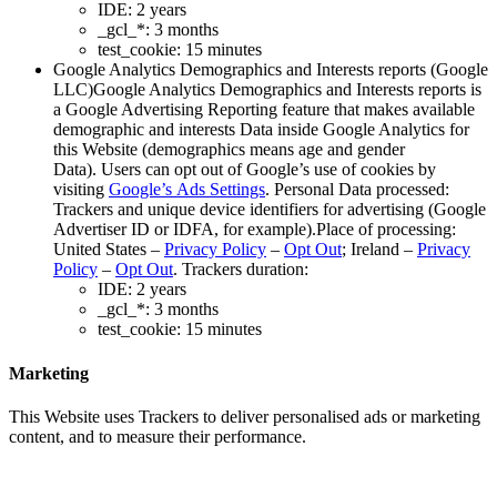
IDE: 2 years​​​​‌ ‍ ​‍​‍‌‍ ‌ ​‍‌‍‍‌‌‍‌ ‌‍‍‌‌‍ ‍​‍​‍​ ‍‍​‍​‍‌ ​ ‌‍​‌‌‍ ‍‌‍‍‌‌ ‌​‌ ‍‌​‍ ‍‌‍‍‌‌‍ ​‍​‍​‍ ​​‍​‍‌‍‍​‌ ​‍‌‍‌‌‌‍‌‍​‍​‍​ ‍‍​‍​‍‌‍‍​‌ ‌​‌ ‌​‌ ​​‌ ​ ​ ‍‍​‍ ​‍ ‌‍ ​​‍ ‌‌‍​‌‌‍ ‍‌‍‌​​‍ ‌‌ ​‍​‍ ‌‌‍‍​‌‍ ‌ ‌​‌‍‌‌‌‍ ​‌ ​ ​‍ ‌‌ ​ ‌ ‌​‌ ‌‌‌‍‌​‌‍‍‌‌‍ ​‍ ‍‌ ‌‍‌‍‌‌‌ ​‍‌‍​ ‌‍‌‌‌‍ ​​‍ ‍‌‍​‌‌ ​​‌ ​​​‍ ‌‍‍‌‌‍ ‍‌ ‌​‌‍‌‌‌‍ ‍‌ ‌​​‍ ‌‍‌‌‌‍‌​‌‍‍‌‌ ‌​​‍ ‌‍ ‌‌‍ ‌‍‌​‌‍‌‌​ ‌‌ ​​‌ ​‍‌‍‌‌‌ ​ ‌‍‌‌‌‍ ‍‌ ‌​‌‍​‌‌ ‌​‌‍‍‌‌‍ ‌‍ ‍​ ‍ ‌‍‍‌‌‍‌​​ ‌​ ​ ‌‍‌‌‌‍​‍​ ‌‌​ ​‌‌‍‌​‌‍​‍​ ​‌​‍ ‌‌‍‌‍​ ‌ ‌‍​‌​ ‌‌​‍ ‌​ ‌​‌‍‌‌​ ‌ ​ ​​​‍ ‌​ ‍‌​ ‌‌​ ​ ​ ‌‌​‍ ‌​ ​​‌‍‌​​ ​​​ ​ ​ ‌‍​ ‌‌​ ‌​​ ​​‌‍‌‌​ ‌‍​ ‌‌​ ​ ​ ‍ ‌ ‌​‌ ‍‌‌ ​​‌‍‌‌​ ‌‌‍‍​‌‍ ‌ ‌​‌‍‌‌‌‍ ​‌‌​ ‌‍‍‌‌ ‌​‌‍‌‌‌‌​​‌‍​‌‌‍‌ ‌‍‌‌​ ‍ ‌ ​​‌‍​‌‌ ‌​‌‍‍​​ ‌‌ ​​‌‍​‌‌‍‌ ‌‍‌‌‌​​‍‌ ‌‌‌‍‍‌‌‍ ​‌‍‌​‌‍‌‌‌ ​‍​‍‌‌​ ‌‌‌​​‍‌‌ ‌‍‍ ‌‍‌‌‌ ‍‌​‍‌‌​ ​ ‌​‌​​‍‌‌​ ​ ‌​‌​​‍‌‌​ ​‍​ ​‍‌‍‌‌​ ‌‍‌‍​ ‌‍‌‌‌‍​‌​ ​‍​ ​‌‌‍​‍​ ​‍‌‍​‍​ ‌‌‌‍‌‌​‍‌‌​ ​‍​ ​‍​‍‌‌​ ‌‌‌​‌​​‍ ‍‌‍​‍‌‍ ‌‍‌​‌ ‍‌​‍‌‌​ ‌‌‌​​‍‌‌ ‌‍‍ ‌‍‌‌‌ ‍‌​‍‌‌​ ​ ‌​‌​​‍‌‌​ ​ ‌​‌​​‍‌‌​ ​‍​ ​‍​ ‌‌​ ‌‍​ ‌‍‌‍‌​‌‍‌​‌‍‌​​ ‌ ​ ​‌​ ​‌​ ‌‌​ ‌‍​ ‌‍​‍‌‌​ ​‍​ ​‍​‍‌‌​ ‌‌‌​‌​​‍ ‍‌‍​ ‌‍‍​‌‍‍‌‌‍ ​‌‍‌​‌ ​‍‌‍‌‌‌‍ ‍​‍‌‌​ ‌‌‌​​‍‌‌ ‌‍‍ ‌‍‌‌‌ ‍‌​‍‌‌​ ​ ‌​‌​​‍‌‌​ ​ ‌​‌​​‍‌‌​ ​‍​ ​‍‌‍​ ‌‍‌‌‌‍‌‌​ ‍​​ ​‍‌‍‌‍​ ‍‌‌‍‌‍​ ‍​​ ‍‌​ ​‌​ ‍‌​‍‌‌​ ​‍​ ​‍​‍‌‌​ ‌‌‌​‌​​‍ ‍‌ ‌​‌‍‌‌‌ ‍​‌ ‌​​ ‌‍​‍‌‍​‌‌ ​ ‌‍‌‌‌‌‌‌‌ ​‍‌‍ ​​ ‌‌‍‍​‌ ‌​‌ ‌​‌ ​​‌ ​ ​‍‌‌​ ​ ‌​​‌​‍‌‌​ ​‍‌​‌‍​‍‌‌​ ​‍‌​‌‍‌‍ ​​‍ ‌‌‍​‌‌‍ ‍‌‍‌​​‍ ‌‌ ​‍​‍ ‌‌‍‍​‌‍ ‌ ‌​‌‍‌‌‌‍ ​‌ ​ ​‍ ‌‌ ​ ‌ ‌​‌ ‌‌‌‍‌​‌‍‍‌‌‍ ​‍ ‍‌ ‌‍‌‍‌‌‌ ​‍‌‍​ ‌‍‌‌‌‍ ​​‍ ‍‌‍​‌‌ ​​‌ ​​​‍‌‍‌‍‍‌‌‍‌​​ ‌​ ​ ‌‍‌‌‌‍​‍​ ‌‌​ ​‌‌‍‌​‌‍​‍​ ​‌​‍ ‌‌‍‌‍​ ‌ ‌‍​‌​ ‌‌​‍ ‌​ ‌​‌‍‌‌​ ‌ ​ ​​​‍ ‌​ ‍‌​ ‌‌​ ​ ​ ‌‌​‍ ‌​ ​​‌‍‌​​ ​​​ ​ ​ ‌‍​ ‌‌​ ‌​​ ​​‌‍‌‌​ ‌‍​ ‌‌​ ​ ​‍‌‍‌ ‌​‌ ‍‌‌ ​​‌‍‌‌​ ‌‌‍‍​‌‍ ‌ ‌​‌‍‌‌‌‍ ​‌‌​ ‌‍‍‌‌ ‌​‌‍‌‌‌‌​​‌‍​‌‌‍‌ ‌‍‌‌​‍‌‍‌ ​​‌‍​‌‌ ‌​‌‍‍​​ ‌‌ ​​‌‍​‌‌‍‌ ‌‍‌‌‌​​‍‌ ‌‌‌‍‍‌‌‍ ​‌‍‌​‌‍‌‌‌ ​‍​‍‌‌​ ‌‌‌​​‍‌‌ ‌‍‍ ‌‍‌‌‌ ‍‌​‍‌‌​ ​ ‌​‌​​‍‌‌​ ​ ‌​‌​​‍‌‌​ ​‍​ ​‍‌‍‌‌​ ‌‍‌‍​ ‌‍‌‌‌‍​‌​ ​‍​ ​‌‌‍​‍​ ​‍‌‍​‍​ ‌‌‌‍‌‌​‍‌‌​ ​‍​ ​‍​‍‌‌​ ‌‌‌​‌​​‍ ‍‌‍​‍‌‍ ‌‍‌​‌ ‍‌​‍‌‌​ ‌‌‌​​‍‌‌ ‌‍‍ ‌‍‌‌‌ ‍‌​‍‌‌​ ​ ‌​‌​​‍‌‌​ ​ ‌​‌​​‍‌‌​ ​‍​ ​‍​ ‌‌​ ‌‍​ ‌‍‌‍‌​‌‍‌​‌‍‌​​ ‌ ​ ​‌​ ​‌​ ‌‌​ ‌‍​ ‌‍​‍‌‌​ ​‍​ ​‍​‍‌‌​ ‌‌‌​‌​​‍ ‍‌‍​ ‌‍‍​‌‍‍‌‌‍ ​‌‍‌​‌ ​‍‌‍‌‌‌‍ ‍​‍‌‌​ ‌‌‌​​‍‌‌ ‌‍‍ ‌‍‌‌‌ ‍‌​‍‌‌​ ​ ‌​‌​​‍‌‌​ ​ ‌​‌​​‍‌‌​ ​‍​ ​‍‌‍​ ‌‍‌‌‌‍‌‌​ ‍​​ ​‍‌‍‌‍​ ‍‌‌‍‌‍​ ‍​​ ‍‌​ ​‌​ ‍‌​‍‌‌​ ​‍​ ​‍​‍‌‌​ ‌‌‌​‌​​‍ ‍‌ ‌​‌‍‌‌‌ ‍​‌ ‌​​‍‌‍‌ ​​‌‍‌‌‌ ​‍‌ ​ ‌ ​​‌‍‌‌‌‍​ ‌ ‌​‌‍‍‌‌ ‌‍‌‍‌‌​ ‌‌ ​​‌ ‌‌‌‍​‍‌‍ ​‌‍‍‌‌ ​ ‌‍‍​‌‍‌‌‌‍‌​​‍​‍‌ ‌
_gcl_*: 3 months​​​​‌ ‍ ​‍​‍‌‍ ‌ ​‍‌‍‍‌‌‍‌ ‌‍‍‌‌‍ ‍​‍​‍​ ‍‍​‍​‍‌ ​ ‌‍​‌‌‍ ‍‌‍‍‌‌ ‌​‌ ‍‌​‍ ‍‌‍‍‌‌‍ ​‍​‍​‍ ​​‍​‍‌‍‍​‌ ​‍‌‍‌‌‌‍‌‍​‍​‍​ ‍‍​‍​‍‌‍‍​‌ ‌​‌ ‌​‌ ​​‌ ​ ​ ‍‍​‍ ​‍ ‌‍ ​​‍ ‌‌‍​‌‌‍ ‍‌‍‌​​‍ ‌‌ ​‍​‍ ‌‌‍‍​‌‍ ‌ ‌​‌‍‌‌‌‍ ​‌ ​ ​‍ ‌‌ ​ ‌ ‌​‌ ‌‌‌‍‌​‌‍‍‌‌‍ ​‍ ‍‌ ‌‍‌‍‌‌‌ ​‍‌‍​ ‌‍‌‌‌‍ ​​‍ ‍‌‍​‌‌ ​​‌ ​​​‍ ‌‍‍‌‌‍ ‍‌ ‌​‌‍‌‌‌‍ ‍‌ ‌​​‍ ‌‍‌‌‌‍‌​‌‍‍‌‌ ‌​​‍ ‌‍ ‌‌‍ ‌‍‌​‌‍‌‌​ ‌‌ ​​‌ ​‍‌‍‌‌‌ ​ ‌‍‌‌‌‍ ‍‌ ‌​‌‍​‌‌ ‌​‌‍‍‌‌‍ ‌‍ ‍​ ‍ ‌‍‍‌‌‍‌​​ ‌​ ​ ‌‍‌‌‌‍​‍​ ‌‌​ ​‌‌‍‌​‌‍​‍​ ​‌​‍ ‌‌‍‌‍​ ‌ ‌‍​‌​ ‌‌​‍ ‌​ ‌​‌‍‌‌​ ‌ ​ ​​​‍ ‌​ ‍‌​ ‌‌​ ​ ​ ‌‌​‍ ‌​ ​​‌‍‌​​ ​​​ ​ ​ ‌‍​ ‌‌​ ‌​​ ​​‌‍‌‌​ ‌‍​ ‌‌​ ​ ​ ‍ ‌ ‌​‌ ‍‌‌ ​​‌‍‌‌​ ‌‌‍‍​‌‍ ‌ ‌​‌‍‌‌‌‍ ​‌‌​ ‌‍‍‌‌ ‌​‌‍‌‌‌‌​​‌‍​‌‌‍‌ ‌‍‌‌​ ‍ ‌ ​​‌‍​‌‌ ‌​‌‍‍​​ ‌‌ ​​‌‍​‌‌‍‌ ‌‍‌‌‌​​‍‌ ‌‌‌‍‍‌‌‍ ​‌‍‌​‌‍‌‌‌ ​‍​‍‌‌​ ‌‌‌​​‍‌‌ ‌‍‍ ‌‍‌‌‌ ‍‌​‍‌‌​ ​ ‌​‌​​‍‌‌​ ​ ‌​‌​​‍‌‌​ ​‍​ ​‍‌‍‌‌​ ‌‍‌‍​ ‌‍‌‌‌‍​‌​ ​‍​ ​‌‌‍​‍​ ​‍‌‍​‍​ ‌‌‌‍‌‌​‍‌‌​ ​‍​ ​‍​‍‌‌​ ‌‌‌​‌​​‍ ‍‌‍​‍‌‍ ‌‍‌​‌ ‍‌​‍‌‌​ ‌‌‌​​‍‌‌ ‌‍‍ ‌‍‌‌‌ ‍‌​‍‌‌​ ​ ‌​‌​​‍‌‌​ ​ ‌​‌​​‍‌‌​ ​‍​ ​‍​ ‌‌‌‍​‌‌‍‌‌​ ​‌​ ‍‌​ ‌‍​ ‌ ​ ‌‍‌‍​‌​ ​ ​ ​​​ ‌ ​‍‌‌​ ​‍​ ​‍​‍‌‌​ ‌‌‌​‌​​‍ ‍‌‍​ ‌‍‍​‌‍‍‌‌‍ ​‌‍‌​‌ ​‍‌‍‌‌‌‍ ‍​‍‌‌​ ‌‌‌​​‍‌‌ ‌‍‍ ‌‍‌‌‌ ‍‌​‍‌‌​ ​ ‌​‌​​‍‌‌​ ​ ‌​‌​​‍‌‌​ ​‍​ ​‍‌‍‌​​ ‌ ​ ​​​ ​‌​ ‍‌​ ‌ ​ ‍‌​ ​​​ ‍​​ ‌​​ ‌ ‌‍‌‍​‍‌‌​ ​‍​ ​‍​‍‌‌​ ‌‌‌​‌​​‍ ‍‌ ‌​‌‍‌‌‌ ‍​‌ ‌​​ ‌‍​‍‌‍​‌‌ ​ ‌‍‌‌‌‌‌‌‌ ​‍‌‍ ​​ ‌‌‍‍​‌ ‌​‌ ‌​‌ ​​‌ ​ ​‍‌‌​ ​ ‌​​‌​‍‌‌​ ​‍‌​‌‍​‍‌‌​ ​‍‌​‌‍‌‍ ​​‍ ‌‌‍​‌‌‍ ‍‌‍‌​​‍ ‌‌ ​‍​‍ ‌‌‍‍​‌‍ ‌ ‌​‌‍‌‌‌‍ ​‌ ​ ​‍ ‌‌ ​ ‌ ‌​‌ ‌‌‌‍‌​‌‍‍‌‌‍ ​‍ ‍‌ ‌‍‌‍‌‌‌ ​‍‌‍​ ‌‍‌‌‌‍ ​​‍ ‍‌‍​‌‌ ​​‌ ​​​‍‌‍‌‍‍‌‌‍‌​​ ‌​ ​ ‌‍‌‌‌‍​‍​ ‌‌​ ​‌‌‍‌​‌‍​‍​ ​‌​‍ ‌‌‍‌‍​ ‌ ‌‍​‌​ ‌‌​‍ ‌​ ‌​‌‍‌‌​ ‌ ​ ​​​‍ ‌​ ‍‌​ ‌‌​ ​ ​ ‌‌​‍ ‌​ ​​‌‍‌​​ ​​​ ​ ​ ‌‍​ ‌‌​ ‌​​ ​​‌‍‌‌​ ‌‍​ ‌‌​ ​ ​‍‌‍‌ ‌​‌ ‍‌‌ ​​‌‍‌‌​ ‌‌‍‍​‌‍ ‌ ‌​‌‍‌‌‌‍ ​‌‌​ ‌‍‍‌‌ ‌​‌‍‌‌‌‌​​‌‍​‌‌‍‌ ‌‍‌‌​‍‌‍‌ ​​‌‍​‌‌ ‌​‌‍‍​​ ‌‌ ​​‌‍​‌‌‍‌ ‌‍‌‌‌​​‍‌ ‌‌‌‍‍‌‌‍ ​‌‍‌​‌‍‌‌‌ ​‍​‍‌‌​ ‌‌‌​​‍‌‌ ‌‍‍ ‌‍‌‌‌ ‍‌​‍‌‌​ ​ ‌​‌​​‍‌‌​ ​ ‌​‌​​‍‌‌​ ​‍​ ​‍‌‍‌‌​ ‌‍‌‍​ ‌‍‌‌‌‍​‌​ ​‍​ ​‌‌‍​‍​ ​‍‌‍​‍​ ‌‌‌‍‌‌​‍‌‌​ ​‍​ ​‍​‍‌‌​ ‌‌‌​‌​​‍ ‍‌‍​‍‌‍ ‌‍‌​‌ ‍‌​‍‌‌​ ‌‌‌​​‍‌‌ ‌‍‍ ‌‍‌‌‌ ‍‌​‍‌‌​ ​ ‌​‌​​‍‌‌​ ​ ‌​‌​​‍‌‌​ ​‍​ ​‍​ ‌‌‌‍​‌‌‍‌‌​ ​‌​ ‍‌​ ‌‍​ ‌ ​ ‌‍‌‍​‌​ ​ ​ ​​​ ‌ ​‍‌‌​ ​‍​ ​‍​‍‌‌​ ‌‌‌​‌​​‍ ‍‌‍​ ‌‍‍​‌‍‍‌‌‍ ​‌‍‌​‌ ​‍‌‍‌‌‌‍ ‍​‍‌‌​ ‌‌‌​​‍‌‌ ‌‍‍ ‌‍‌‌‌ ‍‌​‍‌‌​ ​ ‌​‌​​‍‌‌​ ​ ‌​‌​​‍‌‌​ ​‍​ ​‍‌‍‌​​ ‌ ​ ​​​ ​‌​ ‍‌​ ‌ ​ ‍‌​ ​​​ ‍​​ ‌​​ ‌ ‌‍‌‍​‍‌‌​ ​‍​ ​‍​‍‌‌​ ‌‌‌​‌​​‍ ‍‌ ‌​‌‍‌‌‌ ‍​‌ ‌​​‍‌‍‌ ​​‌‍‌‌‌ ​‍‌ ​ ‌ ​​‌‍‌‌‌‍​ ‌ ‌​‌‍‍‌‌ ‌‍‌‍‌‌​ ‌‌ ​​‌ ‌‌‌‍​‍‌‍ ​‌‍‍‌‌ ​ ‌‍‍​‌‍‌‌‌‍‌​​‍​‍‌ ‌
test_cookie: 15 minutes​​​​‌ ‍ ​‍​‍‌‍ ‌ ​‍‌‍‍‌‌‍‌ ‌‍‍‌‌‍ ‍​‍​‍​ ‍‍​‍​‍‌ ​ ‌‍​‌‌‍ ‍‌‍‍‌‌ ‌​‌ ‍‌​‍ ‍‌‍‍‌‌‍ ​‍​‍​‍ ​​‍​‍‌‍‍​‌ ​‍‌‍‌‌‌‍‌‍​‍​‍​ ‍‍​‍​‍‌‍‍​‌ ‌​‌ ‌​‌ ​​‌ ​ ​ ‍‍​‍ ​‍ ‌‍ ​​‍ ‌‌‍​‌‌‍ ‍‌‍‌​​‍ ‌‌ ​‍​‍ ‌‌‍‍​‌‍ ‌ ‌​‌‍‌‌‌‍ ​‌ ​ ​‍ ‌‌ ​ ‌ ‌​‌ ‌‌‌‍‌​‌‍‍‌‌‍ ​‍ ‍‌ ‌‍‌‍‌‌‌ ​‍‌‍​ ‌‍‌‌‌‍ ​​‍ ‍‌‍​‌‌ ​​‌ ​​​‍ ‌‍‍‌‌‍ ‍‌ ‌​‌‍‌‌‌‍ ‍‌ ‌​​‍ ‌‍‌‌‌‍‌​‌‍‍‌‌ ‌​​‍ ‌‍ ‌‌‍ ‌‍‌​‌‍‌‌​ ‌‌ ​​‌ ​‍‌‍‌‌‌ ​ ‌‍‌‌‌‍ ‍‌ ‌​‌‍​‌‌ ‌​‌‍‍‌‌‍ ‌‍ ‍​ ‍ ‌‍‍‌‌‍‌​​ ‌​ ​ ‌‍‌‌‌‍​‍​ ‌‌​ ​‌‌‍‌​‌‍​‍​ ​‌​‍ ‌‌‍‌‍​ ‌ ‌‍​‌​ ‌‌​‍ ‌​ ‌​‌‍‌‌​ ‌ ​ ​​​‍ ‌​ ‍‌​ ‌‌​ ​ ​ ‌‌​‍ ‌​ ​​‌‍‌​​ ​​​ ​ ​ ‌‍​ ‌‌​ ‌​​ ​​‌‍‌‌​ ‌‍​ ‌‌​ ​ ​ ‍ ‌ ‌​‌ ‍‌‌ ​​‌‍‌‌​ ‌‌‍‍​‌‍ ‌ ‌​‌‍‌‌‌‍ ​‌‌​ ‌‍‍‌‌ ‌​‌‍‌‌‌‌​​‌‍​‌‌‍‌ ‌‍‌‌​ ‍ ‌ ​​‌‍​‌‌ ‌​‌‍‍​​ ‌‌ ​​‌‍​‌‌‍‌ ‌‍‌‌‌​​‍‌ ‌‌‌‍‍‌‌‍ ​‌‍‌​‌‍‌‌‌ ​‍​‍‌‌​ ‌‌‌​​‍‌‌ ‌‍‍ ‌‍‌‌‌ ‍‌​‍‌‌​ ​ ‌​‌​​‍‌‌​ ​ ‌​‌​​‍‌‌​ ​‍​ ​‍‌‍‌‌​ ‌‍‌‍​ ‌‍‌‌‌‍​‌​ ​‍​ ​‌‌‍​‍​ ​‍‌‍​‍​ ‌‌‌‍‌‌​‍‌‌​ ​‍​ ​‍​‍‌‌​ ‌‌‌​‌​​‍ ‍‌‍​‍‌‍ ‌‍‌​‌ ‍‌​‍‌‌​ ‌‌‌​​‍‌‌ ‌‍‍ ‌‍‌‌‌ ‍‌​‍‌‌​ ​ ‌​‌​​‍‌‌​ ​ ‌​‌​​‍‌‌​ ​‍​ ​‍‌‍​‌​ ‌ ​ ‌‍​ ​‌​ ​‍‌‍​ ‌‍​ ​ ​‌‌‍​‍‌‍​‌​ ‍‌​ ‍​​‍‌‌​ ​‍​ ​‍​‍‌‌​ ‌‌‌​‌​​‍ ‍‌‍​ ‌‍‍​‌‍‍‌‌‍ ​‌‍‌​‌ ​‍‌‍‌‌‌‍ ‍​‍‌‌​ ‌‌‌​​‍‌‌ ‌‍‍ ‌‍‌‌‌ ‍‌​‍‌‌​ ​ ‌​‌​​‍‌‌​ ​ ‌​‌​​‍‌‌​ ​‍​ ​‍‌‍​‍‌‍​‍‌‍‌‌‌‍​‌​ ‌ ​ ‍​​ ‌‍​ ‍‌​ ‍​​ ‍​​ ‌ ​ ‌‍​‍‌‌​ ​‍​ ​‍​‍‌‌​ ‌‌‌​‌​​‍ ‍‌ ‌​‌‍‌‌‌ ‍​‌ ‌​​ ‌‍​‍‌‍​‌‌ ​ ‌‍‌‌‌‌‌‌‌ ​‍‌‍ ​​ ‌‌‍‍​‌ ‌​‌ ‌​‌ ​​‌ ​ ​‍‌‌​ ​ ‌​​‌​‍‌‌​ ​‍‌​‌‍​‍‌‌​ ​‍‌​‌‍‌‍ ​​‍ ‌‌‍​‌‌‍ ‍‌‍‌​​‍ ‌‌ ​‍​‍ ‌‌‍‍​‌‍ ‌ ‌​‌‍‌‌‌‍ ​‌ ​ ​‍ ‌‌ ​ ‌ ‌​‌ ‌‌‌‍‌​‌‍‍‌‌‍ ​‍ ‍‌ ‌‍‌‍‌‌‌ ​‍‌‍​ ‌‍‌‌‌‍ ​​‍ ‍‌‍​‌‌ ​​‌ ​​​‍‌‍‌‍‍‌‌‍‌​​ ‌​ ​ ‌‍‌‌‌‍​‍​ ‌‌​ ​‌‌‍‌​‌‍​‍​ ​‌​‍ ‌‌‍‌‍​ ‌ ‌‍​‌​ ‌‌​‍ ‌​ ‌​‌‍‌‌​ ‌ ​ ​​​‍ ‌​ ‍‌​ ‌‌​ ​ ​ ‌‌​‍ ‌​ ​​‌‍‌​​ ​​​ ​ ​ ‌‍​ ‌‌​ ‌​​ ​​‌‍‌‌​ ‌‍​ ‌‌​ ​ ​‍‌‍‌ ‌​‌ ‍‌‌ ​​‌‍‌‌​ ‌‌‍‍​‌‍ ‌ ‌​‌‍‌‌‌‍ ​‌‌​ ‌‍‍‌‌ ‌​‌‍‌‌‌‌​​‌‍​‌‌‍‌ ‌‍‌‌​‍‌‍‌ ​​‌‍​‌‌ ‌​‌‍‍​​ ‌‌ ​​‌‍​‌‌‍‌ ‌‍‌‌‌​​‍‌ ‌‌‌‍‍‌‌‍ ​‌‍‌​‌‍‌‌‌ ​‍​‍‌‌​ ‌‌‌​​‍‌‌ ‌‍‍ ‌‍‌‌‌ ‍‌​‍‌‌​ ​ ‌​‌​​‍‌‌​ ​ ‌​‌​​‍‌‌​ ​‍​ ​‍‌‍‌‌​ ‌‍‌‍​ ‌‍‌‌‌‍​‌​ ​‍​ ​‌‌‍​‍​ ​‍‌‍​‍​ ‌‌‌‍‌‌​‍‌‌​ ​‍​ ​‍​‍‌‌​ ‌‌‌​‌​​‍ ‍‌‍​‍‌‍ ‌‍‌​‌ ‍‌​‍‌‌​ ‌‌‌​​‍‌‌ ‌‍‍ ‌‍‌‌‌ ‍‌​‍‌‌​ ​ ‌​‌​​‍‌‌​ ​ ‌​‌​​‍‌‌​ ​‍​ ​‍‌‍​‌​ ‌ ​ ‌‍​ ​‌​ ​‍‌‍​ ‌‍​ ​ ​‌‌‍​‍‌‍​‌​ ‍‌​ ‍​​‍‌‌​ ​‍​ ​‍​‍‌‌​ ‌‌‌​‌​​‍ ‍‌‍​ ‌‍‍​‌‍‍‌‌‍ ​‌‍‌​‌ ​‍‌‍‌‌‌‍ ‍​‍‌‌​ ‌‌‌​​‍‌‌ ‌‍‍ ‌‍‌‌‌ ‍‌​‍‌‌​ ​ ‌​‌​​‍‌‌​ ​ ‌​‌​​‍‌‌​ ​‍​ ​‍‌‍​‍‌‍​‍‌‍‌‌‌‍​‌​ ‌ ​ ‍​​ ‌‍​ ‍‌​ ‍​​ ‍​​ ‌ ​ ‌‍​‍‌‌​ ​‍​ ​‍​‍‌‌​ ‌‌‌​‌​​‍ ‍‌ ‌​‌‍‌‌‌ ‍​‌ ‌​​‍‌‍‌ ​​‌‍‌‌‌ ​‍‌ ​ ‌ ​​‌‍‌‌‌‍​ ‌ ‌​‌‍‍‌‌ ‌‍‌‍‌‌​ ‌‌ ​​‌ ‌‌‌‍​‍‌‍ ​‌‍‍‌‌ ​ ‌‍‍​‌‍‌‌‌‍‌​​‍​‍‌ ‌
Google Analytics Demographics and Interests reports (Google
LLC)Google Analytics Demographics and Interests reports is
a Google Advertising Reporting feature that makes available
demographic and interests Data inside Google Analytics for
this Website (demographics means age and gender
Data). Users can opt out of Google’s use of cookies by
visiting ​​​​‌ ‍ ​‍​‍‌‍ ‌ ​‍‌‍‍‌‌‍‌ ‌‍‍‌‌‍ ‍​‍​‍​ ‍‍​‍​‍‌ ​ ‌‍​‌‌‍ ‍‌‍‍‌‌ ‌​‌ ‍‌​‍ ‍‌‍‍‌‌‍ ​‍​‍​‍ ​​‍​‍‌‍‍​‌ ​‍‌‍‌‌‌‍‌‍​‍​‍​ ‍‍​‍​‍‌‍‍​‌ ‌​‌ ‌​‌ ​​‌ ​ ​ ‍‍​‍ ​‍ ‌‍ ​​‍ ‌‌‍​‌‌‍ ‍‌‍‌​​‍ ‌‌ ​‍​‍ ‌‌‍‍​‌‍ ‌ ‌​‌‍‌‌‌‍ ​‌ ​ ​‍ ‌‌ ​ ‌ ‌​‌ ‌‌‌‍‌​‌‍‍‌‌‍ ​‍ ‍‌ ‌‍‌‍‌‌‌ ​‍‌‍​ ‌‍‌‌‌‍ ​​‍ ‍‌‍​‌‌ ​​‌ ​​​‍ ‌‍‍‌‌‍ ‍‌ ‌​‌‍‌‌‌‍ ‍‌ ‌​​‍ ‌‍‌‌‌‍‌​‌‍‍‌‌ ‌​​‍ ‌‍ ‌‌‍ ‌‍‌​‌‍‌‌​ ‌‌ ​​‌ ​‍‌‍‌‌‌ ​ ‌‍‌‌‌‍ ‍‌ ‌​‌‍​‌‌ ‌​‌‍‍‌‌‍ ‌‍ ‍​ ‍ ‌‍‍‌‌‍‌​​ ‌​ ​ ‌‍‌‌‌‍​‍​ ‌‌​ ​‌‌‍‌​‌‍​‍​ ​‌​‍ ‌‌‍‌‍​ ‌ ‌‍​‌​ ‌‌​‍ ‌​ ‌​‌‍‌‌​ ‌ ​ ​​​‍ ‌​ ‍‌​ ‌‌​ ​ ​ ‌‌​‍ ‌​ ​​‌‍‌​​ ​​​ ​ ​ ‌‍​ ‌‌​ ‌​​ ​​‌‍‌‌​ ‌‍​ ‌‌​ ​ ​ ‍ ‌ ‌​‌ ‍‌‌ ​​‌‍‌‌​ ‌‌‍‍​‌‍ ‌ ‌​‌‍‌‌‌‍ ​‌‌​ ‌‍‍‌‌ ‌​‌‍‌‌‌‌​​‌‍​‌‌‍‌ ‌‍‌‌​ ‍ ‌ ​​‌‍​‌‌ ‌​‌‍‍​​ ‌‌ ​​‌‍​‌‌‍‌ ‌‍‌‌‌​​‍‌ ‌‌‌‍‍‌‌‍ ​‌‍‌​‌‍‌‌‌ ​‍​‍‌‌​ ‌‌‌​​‍‌‌ ‌‍‍ ‌‍‌‌‌ ‍‌​‍‌‌​ ​ ‌​‌​​‍‌‌​ ​ ‌​‌​​‍‌‌​ ​‍​ ​‍‌‍‌‌​ ‌‍‌‍​ ‌‍‌‌‌‍​‌​ ​‍​ ​‌‌‍​‍​ ​‍‌‍​‍​ ‌‌‌‍‌‌​‍‌‌​ ​‍​ ​‍​‍‌‌​ ‌‌‌​‌​​‍ ‍‌‍​‍‌‍ ‌‍‌​‌ ‍‌​‍‌‌​ ‌‌‌​​‍‌‌ ‌‍‍ ‌‍‌‌‌ ‍‌​‍‌‌​ ​ ‌​‌​​‍‌‌​ ​ ‌​‌​​‍‌‌​ ​‍​ ​‍​ ​‌​ ​ ​ ‌‍​ ​‍​ ‌ ​ ​ ​ ​​‌‍‌‍‌‍‌​‌‍‌​‌‍​‌​ ​‍​‍‌‌​ ​‍​ ​‍​‍‌‌​ ‌‌‌​‌​​‍ ‍‌‍​ ‌‍‍​‌‍‍‌‌‍ ​‌‍‌​‌ ​‍‌‍‌‌‌‍ ‍​‍‌‌​ ‌‌‌​​‍‌‌ ‌‍‍ ‌‍‌‌‌ ‍‌​‍‌‌​ ​ ‌​‌​​‍‌‌​ ​ ‌​‌​​‍‌‌​ ​‍​ ​‍‌‍‌​​ ‍‌‌‍‌‍​ ‌​‌‍‌‍‌‍‌​​ ‌‍‌‍‌‌​ ​‌​ ‍‌‌‍​‌​ ‌​​‍‌‌​ ​‍​ ​‍​‍‌‌​ ‌‌‌​‌​​‍ ‍‌ ‌​‌‍‌‌‌ ‍​‌ ‌​​ ‌‍​‍‌‍​‌‌ ​ ‌‍‌‌‌‌‌‌‌ ​‍‌‍ ​​ ‌‌‍‍​‌ ‌​‌ ‌​‌ ​​‌ ​ ​‍‌‌​ ​ ‌​​‌​‍‌‌​ ​‍‌​‌‍​‍‌‌​ ​‍‌​‌‍‌‍ ​​‍ ‌‌‍​‌‌‍ ‍‌‍‌​​‍ ‌‌ ​‍​‍ ‌‌‍‍​‌‍ ‌ ‌​‌‍‌‌‌‍ ​‌ ​ ​‍ ‌‌ ​ ‌ ‌​‌ ‌‌‌‍‌​‌‍‍‌‌‍ ​‍ ‍‌ ‌‍‌‍‌‌‌ ​‍‌‍​ ‌‍‌‌‌‍ ​​‍ ‍‌‍​‌‌ ​​‌ ​​​‍‌‍‌‍‍‌‌‍‌​​ ‌​ ​ ‌‍‌‌‌‍​‍​ ‌‌​ ​‌‌‍‌​‌‍​‍​ ​‌​‍ ‌‌‍‌‍​ ‌ ‌‍​‌​ ‌‌​‍ ‌​ ‌​‌‍‌‌​ ‌ ​ ​​​‍ ‌​ ‍‌​ ‌‌​ ​ ​ ‌‌​‍ ‌​ ​​‌‍‌​​ ​​​ ​ ​ ‌‍​ ‌‌​ ‌​​ ​​‌‍‌‌​ ‌‍​ ‌‌​ ​ ​‍‌‍‌ ‌​‌ ‍‌‌ ​​‌‍‌‌​ ‌‌‍‍​‌‍ ‌ ‌​‌‍‌‌‌‍ ​‌‌​ ‌‍‍‌‌ ‌​‌‍‌‌‌‌​​‌‍​‌‌‍‌ ‌‍‌‌​‍‌‍‌ ​​‌‍​‌‌ ‌​‌‍‍​​ ‌‌ ​​‌‍​‌‌‍‌ ‌‍‌‌‌​​‍‌ ‌‌‌‍‍‌‌‍ ​‌‍‌​‌‍‌‌‌ ​‍​‍‌‌​ ‌‌‌​​‍‌‌ ‌‍‍ ‌‍‌‌‌ ‍‌​‍‌‌​ ​ ‌​‌​​‍‌‌​ ​ ‌​‌​​‍‌‌​ ​‍​ ​‍‌‍‌‌​ ‌‍‌‍​ ‌‍‌‌‌‍​‌​ ​‍​ ​‌‌‍​‍​ ​‍‌‍​‍​ ‌‌‌‍‌‌​‍‌‌​ ​‍​ ​‍​‍‌‌​ ‌‌‌​‌​​‍ ‍‌‍​‍‌‍ ‌‍‌​‌ ‍‌​‍‌‌​ ‌‌‌​​‍‌‌ ‌‍‍ ‌‍‌‌‌ ‍‌​‍‌‌​ ​ ‌​‌​​‍‌‌​ ​ ‌​‌​​‍‌‌​ ​‍​ ​‍​ ​‌​ ​ ​ ‌‍​ ​‍​ ‌ ​ ​ ​ ​​‌‍‌‍‌‍‌​‌‍‌​‌‍​‌​ ​‍​‍‌‌​ ​‍​ ​‍​‍‌‌​ ‌‌‌​‌​​‍ ‍‌‍​ ‌‍‍​‌‍‍‌‌‍ ​‌‍‌​‌ ​‍‌‍‌‌‌‍ ‍​‍‌‌​ ‌‌‌​​‍‌‌ ‌‍‍ ‌‍‌‌‌ ‍‌​‍‌‌​ ​ ‌​‌​​‍‌‌​ ​ ‌​‌​​‍‌‌​ ​‍​ ​‍‌‍‌​​ ‍‌‌‍‌‍​ ‌​‌‍‌‍‌‍‌​​ ‌‍‌‍‌‌​ ​‌​ ‍‌‌‍​‌​ ‌​​‍‌‌​ ​‍​ ​‍​‍‌‌​ ‌‌‌​‌​​‍ ‍‌ ‌​‌‍‌‌‌ ‍​‌ ‌​​‍‌‍‌ ​​‌‍‌‌‌ ​‍‌ ​ ‌ ​​‌‍‌‌‌‍​ ‌ ‌​‌‍‍‌‌ ‌‍‌‍‌‌​ ‌‌ ​​‌ ‌‌‌‍​‍‌‍ ​‌‍‍‌‌ ​ ‌‍‍​‌‍‌‌‌‍‌​​‍​‍‌ ‌
Google’s Ads Settings​​​​‌ ‍ ​‍​‍‌‍ ‌ ​‍‌‍‍‌‌‍‌ ‌‍‍‌‌‍ ‍​‍​‍​ ‍‍​‍​‍‌ ​ ‌‍​‌‌‍ ‍‌‍‍‌‌ ‌​‌ ‍‌​‍ ‍‌‍‍‌‌‍ ​‍​‍​‍ ​​‍​‍‌‍‍​‌ ​‍‌‍‌‌‌‍‌‍​‍​‍​ ‍‍​‍​‍‌‍‍​‌ ‌​‌ ‌​‌ ​​‌ ​ ​ ‍‍​‍ ​‍ ‌‍ ​​‍ ‌‌‍​‌‌‍ ‍‌‍‌​​‍ ‌‌ ​‍​‍ ‌‌‍‍​‌‍ ‌ ‌​‌‍‌‌‌‍ ​‌ ​ ​‍ ‌‌ ​ ‌ ‌​‌ ‌‌‌‍‌​‌‍‍‌‌‍ ​‍ ‍‌ ‌‍‌‍‌‌‌ ​‍‌‍​ ‌‍‌‌‌‍ ​​‍ ‍‌‍​‌‌ ​​‌ ​​​‍ ‌‍‍‌‌‍ ‍‌ ‌​‌‍‌‌‌‍ ‍‌ ‌​​‍ ‌‍‌‌‌‍‌​‌‍‍‌‌ ‌​​‍ ‌‍ ‌‌‍ ‌‍‌​‌‍‌‌​ ‌‌ ​​‌ ​‍‌‍‌‌‌ ​ ‌‍‌‌‌‍ ‍‌ ‌​‌‍​‌‌ ‌​‌‍‍‌‌‍ ‌‍ ‍​ ‍ ‌‍‍‌‌‍‌​​ ‌​ ​ ‌‍‌‌‌‍​‍​ ‌‌​ ​‌‌‍‌​‌‍​‍​ ​‌​‍ ‌‌‍‌‍​ ‌ ‌‍​‌​ ‌‌​‍ ‌​ ‌​‌‍‌‌​ ‌ ​ ​​​‍ ‌​ ‍‌​ ‌‌​ ​ ​ ‌‌​‍ ‌​ ​​‌‍‌​​ ​​​ ​ ​ ‌‍​ ‌‌​ ‌​​ ​​‌‍‌‌​ ‌‍​ ‌‌​ ​ ​ ‍ ‌ ‌​‌ ‍‌‌ ​​‌‍‌‌​ ‌‌‍‍​‌‍ ‌ ‌​‌‍‌‌‌‍ ​‌‌​ ‌‍‍‌‌ ‌​‌‍‌‌‌‌​​‌‍​‌‌‍‌ ‌‍‌‌​ ‍ ‌ ​​‌‍​‌‌ ‌​‌‍‍​​ ‌‌ ​​‌‍​‌‌‍‌ ‌‍‌‌‌​​‍‌ ‌‌‌‍‍‌‌‍ ​‌‍‌​‌‍‌‌‌ ​‍​‍‌‌​ ‌‌‌​​‍‌‌ ‌‍‍ ‌‍‌‌‌ ‍‌​‍‌‌​ ​ ‌​‌​​‍‌‌​ ​ ‌​‌​​‍‌‌​ ​‍​ ​‍‌‍‌‌​ ‌‍‌‍​ ‌‍‌‌‌‍​‌​ ​‍​ ​‌‌‍​‍​ ​‍‌‍​‍​ ‌‌‌‍‌‌​‍‌‌​ ​‍​ ​‍​‍‌‌​ ‌‌‌​‌​​‍ ‍‌‍​‍‌‍ ‌‍‌​‌ ‍‌​‍‌‌​ ‌‌‌​​‍‌‌ ‌‍‍ ‌‍‌‌‌ ‍‌​‍‌‌​ ​ ‌​‌​​‍‌‌​ ​ ‌​‌​​‍‌‌​ ​‍​ ​‍​ ​‌​ ​ ​ ‌‍​ ​‍​ ‌ ​ ​ ​ ​​‌‍‌‍‌‍‌​‌‍‌​‌‍​‌​ ​‍​‍‌‌​ ​‍​ ​‍​‍‌‌​ ‌‌‌​‌​​‍ ‍‌‍​ ‌‍‍​‌‍‍‌‌‍ ​‌‍‌​‌ ​‍‌‍‌‌‌‍ ‍​‍‌‌​ ‌‌‌​​‍‌‌ ‌‍‍ ‌‍‌‌‌ ‍‌​‍‌‌​ ​ ‌​‌​​‍‌‌​ ​ ‌​‌​​‍‌‌​ ​‍​ ​‍‌‍​ ​ ‌ ​ ‌‌‌‍​ ​ ‌‌​ ​​‌‍‌‌​ ‍‌‌‍​‍​ ‌ ‌‍​‌​ ‌‍​‍‌‌​ ​‍​ ​‍​‍‌‌​ ‌‌‌​‌​​‍ ‍‌ ‌​‌‍‌‌‌ ‍​‌ ‌​​ ‌‍​‍‌‍​‌‌ ​ ‌‍‌‌‌‌‌‌‌ ​‍‌‍ ​​ ‌‌‍‍​‌ ‌​‌ ‌​‌ ​​‌ ​ ​‍‌‌​ ​ ‌​​‌​‍‌‌​ ​‍‌​‌‍​‍‌‌​ ​‍‌​‌‍‌‍ ​​‍ ‌‌‍​‌‌‍ ‍‌‍‌​​‍ ‌‌ ​‍​‍ ‌‌‍‍​‌‍ ‌ ‌​‌‍‌‌‌‍ ​‌ ​ ​‍ ‌‌ ​ ‌ ‌​‌ ‌‌‌‍‌​‌‍‍‌‌‍ ​‍ ‍‌ ‌‍‌‍‌‌‌ ​‍‌‍​ ‌‍‌‌‌‍ ​​‍ ‍‌‍​‌‌ ​​‌ ​​​‍‌‍‌‍‍‌‌‍‌​​ ‌​ ​ ‌‍‌‌‌‍​‍​ ‌‌​ ​‌‌‍‌​‌‍​‍​ ​‌​‍ ‌‌‍‌‍​ ‌ ‌‍​‌​ ‌‌​‍ ‌​ ‌​‌‍‌‌​ ‌ ​ ​​​‍ ‌​ ‍‌​ ‌‌​ ​ ​ ‌‌​‍ ‌​ ​​‌‍‌​​ ​​​ ​ ​ ‌‍​ ‌‌​ ‌​​ ​​‌‍‌‌​ ‌‍​ ‌‌​ ​ ​‍‌‍‌ ‌​‌ ‍‌‌ ​​‌‍‌‌​ ‌‌‍‍​‌‍ ‌ ‌​‌‍‌‌‌‍ ​‌‌​ ‌‍‍‌‌ ‌​‌‍‌‌‌‌​​‌‍​‌‌‍‌ ‌‍‌‌​‍‌‍‌ ​​‌‍​‌‌ ‌​‌‍‍​​ ‌‌ ​​‌‍​‌‌‍‌ ‌‍‌‌‌​​‍‌ ‌‌‌‍‍‌‌‍ ​‌‍‌​‌‍‌‌‌ ​‍​‍‌‌​ ‌‌‌​​‍‌‌ ‌‍‍ ‌‍‌‌‌ ‍‌​‍‌‌​ ​ ‌​‌​​‍‌‌​ ​ ‌​‌​​‍‌‌​ ​‍​ ​‍‌‍‌‌​ ‌‍‌‍​ ‌‍‌‌‌‍​‌​ ​‍​ ​‌‌‍​‍​ ​‍‌‍​‍​ ‌‌‌‍‌‌​‍‌‌​ ​‍​ ​‍​‍‌‌​ ‌‌‌​‌​​‍ ‍‌‍​‍‌‍ ‌‍‌​‌ ‍‌​‍‌‌​ ‌‌‌​​‍‌‌ ‌‍‍ ‌‍‌‌‌ ‍‌​‍‌‌​ ​ ‌​‌​​‍‌‌​ ​ ‌​‌​​‍‌‌​ ​‍​ ​‍​ ​‌​ ​ ​ ‌‍​ ​‍​ ‌ ​ ​ ​ ​​‌‍‌‍‌‍‌​‌‍‌​‌‍​‌​ ​‍​‍‌‌​ ​‍​ ​‍​‍‌‌​ ‌‌‌​‌​​‍ ‍‌‍​ ‌‍‍​‌‍‍‌‌‍ ​‌‍‌​‌ ​‍‌‍‌‌‌‍ ‍​‍‌‌​ ‌‌‌​​‍‌‌ ‌‍‍ ‌‍‌‌‌ ‍‌​‍‌‌​ ​ ‌​‌​​‍‌‌​ ​ ‌​‌​​‍‌‌​ ​‍​ ​‍‌‍​ ​ ‌ ​ ‌‌‌‍​ ​ ‌‌​ ​​‌‍‌‌​ ‍‌‌‍​‍​ ‌ ‌‍​‌​ ‌‍​‍‌‌​ ​‍​ ​‍​‍‌‌​ ‌‌‌​‌​​‍ ‍‌ ‌​‌‍‌‌‌ ‍​‌ ‌​​‍‌‍‌ ​​‌‍‌‌‌ ​‍‌ ​ ‌ ​​‌‍‌‌‌‍​ ‌ ‌​‌‍‍‌‌ ‌‍‌‍‌‌​ ‌‌ ​​‌ ‌‌‌‍​‍‌‍ ​‌‍‍‌‌ ​ ‌‍‍​‌‍‌‌‌‍‌​​‍​‍‌ ‌
. Personal Data processed:
Trackers and unique device identifiers for advertising (Google
Advertiser ID or IDFA, for example).Place of processing:
United States – ​​​​‌ ‍ ​‍​‍‌‍ ‌ ​‍‌‍‍‌‌‍‌ ‌‍‍‌‌‍ ‍​‍​‍​ ‍‍​‍​‍‌ ​ ‌‍​‌‌‍ ‍‌‍‍‌‌ ‌​‌ ‍‌​‍ ‍‌‍‍‌‌‍ ​‍​‍​‍ ​​‍​‍‌‍‍​‌ ​‍‌‍‌‌‌‍‌‍​‍​‍​ ‍‍​‍​‍‌‍‍​‌ ‌​‌ ‌​‌ ​​‌ ​ ​ ‍‍​‍ ​‍ ‌‍ ​​‍ ‌‌‍​‌‌‍ ‍‌‍‌​​‍ ‌‌ ​‍​‍ ‌‌‍‍​‌‍ ‌ ‌​‌‍‌‌‌‍ ​‌ ​ ​‍ ‌‌ ​ ‌ ‌​‌ ‌‌‌‍‌​‌‍‍‌‌‍ ​‍ ‍‌ ‌‍‌‍‌‌‌ ​‍‌‍​ ‌‍‌‌‌‍ ​​‍ ‍‌‍​‌‌ ​​‌ ​​​‍ ‌‍‍‌‌‍ ‍‌ ‌​‌‍‌‌‌‍ ‍‌ ‌​​‍ ‌‍‌‌‌‍‌​‌‍‍‌‌ ‌​​‍ ‌‍ ‌‌‍ ‌‍‌​‌‍‌‌​ ‌‌ ​​‌ ​‍‌‍‌‌‌ ​ ‌‍‌‌‌‍ ‍‌ ‌​‌‍​‌‌ ‌​‌‍‍‌‌‍ ‌‍ ‍​ ‍ ‌‍‍‌‌‍‌​​ ‌​ ​ ‌‍‌‌‌‍​‍​ ‌‌​ ​‌‌‍‌​‌‍​‍​ ​‌​‍ ‌‌‍‌‍​ ‌ ‌‍​‌​ ‌‌​‍ ‌​ ‌​‌‍‌‌​ ‌ ​ ​​​‍ ‌​ ‍‌​ ‌‌​ ​ ​ ‌‌​‍ ‌​ ​​‌‍‌​​ ​​​ ​ ​ ‌‍​ ‌‌​ ‌​​ ​​‌‍‌‌​ ‌‍​ ‌‌​ ​ ​ ‍ ‌ ‌​‌ ‍‌‌ ​​‌‍‌‌​ ‌‌‍‍​‌‍ ‌ ‌​‌‍‌‌‌‍ ​‌‌​ ‌‍‍‌‌ ‌​‌‍‌‌‌‌​​‌‍​‌‌‍‌ ‌‍‌‌​ ‍ ‌ ​​‌‍​‌‌ ‌​‌‍‍​​ ‌‌ ​​‌‍​‌‌‍‌ ‌‍‌‌‌​​‍‌ ‌‌‌‍‍‌‌‍ ​‌‍‌​‌‍‌‌‌ ​‍​‍‌‌​ ‌‌‌​​‍‌‌ ‌‍‍ ‌‍‌‌‌ ‍‌​‍‌‌​ ​ ‌​‌​​‍‌‌​ ​ ‌​‌​​‍‌‌​ ​‍​ ​‍‌‍‌‌​ ‌‍‌‍​ ‌‍‌‌‌‍​‌​ ​‍​ ​‌‌‍​‍​ ​‍‌‍​‍​ ‌‌‌‍‌‌​‍‌‌​ ​‍​ ​‍​‍‌‌​ ‌‌‌​‌​​‍ ‍‌‍​‍‌‍ ‌‍‌​‌ ‍‌​‍‌‌​ ‌‌‌​​‍‌‌ ‌‍‍ ‌‍‌‌‌ ‍‌​‍‌‌​ ​ ‌​‌​​‍‌‌​ ​ ‌​‌​​‍‌‌​ ​‍​ ​‍​ ​‌​ ​ ​ ‌‍​ ​‍​ ‌ ​ ​ ​ ​​‌‍‌‍‌‍‌​‌‍‌​‌‍​‌​ ​‍​‍‌‌​ ​‍​ ​‍​‍‌‌​ ‌‌‌​‌​​‍ ‍‌‍​ ‌‍‍​‌‍‍‌‌‍ ​‌‍‌​‌ ​‍‌‍‌‌‌‍ ‍​‍‌‌​ ‌‌‌​​‍‌‌ ‌‍‍ ‌‍‌‌‌ ‍‌​‍‌‌​ ​ ‌​‌​​‍‌‌​ ​ ‌​‌​​‍‌‌​ ​‍​ ​‍​ ​​​ ​‍​ ​ ‌‍​‌​ ​​​ ‌‌‌‍‌​‌‍‌​​ ‌​​ ‌ ‌‍​ ​ ‌‍​‍‌‌​ ​‍​ ​‍​‍‌‌​ ‌‌‌​‌​​‍ ‍‌ ‌​‌‍‌‌‌ ‍​‌ ‌​​ ‌‍​‍‌‍​‌‌ ​ ‌‍‌‌‌‌‌‌‌ ​‍‌‍ ​​ ‌‌‍‍​‌ ‌​‌ ‌​‌ ​​‌ ​ ​‍‌‌​ ​ ‌​​‌​‍‌‌​ ​‍‌​‌‍​‍‌‌​ ​‍‌​‌‍‌‍ ​​‍ ‌‌‍​‌‌‍ ‍‌‍‌​​‍ ‌‌ ​‍​‍ ‌‌‍‍​‌‍ ‌ ‌​‌‍‌‌‌‍ ​‌ ​ ​‍ ‌‌ ​ ‌ ‌​‌ ‌‌‌‍‌​‌‍‍‌‌‍ ​‍ ‍‌ ‌‍‌‍‌‌‌ ​‍‌‍​ ‌‍‌‌‌‍ ​​‍ ‍‌‍​‌‌ ​​‌ ​​​‍‌‍‌‍‍‌‌‍‌​​ ‌​ ​ ‌‍‌‌‌‍​‍​ ‌‌​ ​‌‌‍‌​‌‍​‍​ ​‌​‍ ‌‌‍‌‍​ ‌ ‌‍​‌​ ‌‌​‍ ‌​ ‌​‌‍‌‌​ ‌ ​ ​​​‍ ‌​ ‍‌​ ‌‌​ ​ ​ ‌‌​‍ ‌​ ​​‌‍‌​​ ​​​ ​ ​ ‌‍​ ‌‌​ ‌​​ ​​‌‍‌‌​ ‌‍​ ‌‌​ ​ ​‍‌‍‌ ‌​‌ ‍‌‌ ​​‌‍‌‌​ ‌‌‍‍​‌‍ ‌ ‌​‌‍‌‌‌‍ ​‌‌​ ‌‍‍‌‌ ‌​‌‍‌‌‌‌​​‌‍​‌‌‍‌ ‌‍‌‌​‍‌‍‌ ​​‌‍​‌‌ ‌​‌‍‍​​ ‌‌ ​​‌‍​‌‌‍‌ ‌‍‌‌‌​​‍‌ ‌‌‌‍‍‌‌‍ ​‌‍‌​‌‍‌‌‌ ​‍​‍‌‌​ ‌‌‌​​‍‌‌ ‌‍‍ ‌‍‌‌‌ ‍‌​‍‌‌​ ​ ‌​‌​​‍‌‌​ ​ ‌​‌​​‍‌‌​ ​‍​ ​‍‌‍‌‌​ ‌‍‌‍​ ‌‍‌‌‌‍​‌​ ​‍​ ​‌‌‍​‍​ ​‍‌‍​‍​ ‌‌‌‍‌‌​‍‌‌​ ​‍​ ​‍​‍‌‌​ ‌‌‌​‌​​‍ ‍‌‍​‍‌‍ ‌‍‌​‌ ‍‌​‍‌‌​ ‌‌‌​​‍‌‌ ‌‍‍ ‌‍‌‌‌ ‍‌​‍‌‌​ ​ ‌​‌​​‍‌‌​ ​ ‌​‌​​‍‌‌​ ​‍​ ​‍​ ​‌​ ​ ​ ‌‍​ ​‍​ ‌ ​ ​ ​ ​​‌‍‌‍‌‍‌​‌‍‌​‌‍​‌​ ​‍​‍‌‌​ ​‍​ ​‍​‍‌‌​ ‌‌‌​‌​​‍ ‍‌‍​ ‌‍‍​‌‍‍‌‌‍ ​‌‍‌​‌ ​‍‌‍‌‌‌‍ ‍​‍‌‌​ ‌‌‌​​‍‌‌ ‌‍‍ ‌‍‌‌‌ ‍‌​‍‌‌​ ​ ‌​‌​​‍‌‌​ ​ ‌​‌​​‍‌‌​ ​‍​ ​‍​ ​​​ ​‍​ ​ ‌‍​‌​ ​​​ ‌‌‌‍‌​‌‍‌​​ ‌​​ ‌ ‌‍​ ​ ‌‍​‍‌‌​ ​‍​ ​‍​‍‌‌​ ‌‌‌​‌​​‍ ‍‌ ‌​‌‍‌‌‌ ‍​‌ ‌​​‍‌‍‌ ​​‌‍‌‌‌ ​‍‌ ​ ‌ ​​‌‍‌‌‌‍​ ‌ ‌​‌‍‍‌‌ ‌‍‌‍‌‌​ ‌‌ ​​‌ ‌‌‌‍​‍‌‍ ​‌‍‍‌‌ ​ ‌‍‍​‌‍‌‌‌‍‌​​‍​‍‌ ‌
Privacy Policy​​​​‌ ‍ ​‍​‍‌‍ ‌ ​‍‌‍‍‌‌‍‌ ‌‍‍‌‌‍ ‍​‍​‍​ ‍‍​‍​‍‌ ​ ‌‍​‌‌‍ ‍‌‍‍‌‌ ‌​‌ ‍‌​‍ ‍‌‍‍‌‌‍ ​‍​‍​‍ ​​‍​‍‌‍‍​‌ ​‍‌‍‌‌‌‍‌‍​‍​‍​ ‍‍​‍​‍‌‍‍​‌ ‌​‌ ‌​‌ ​​‌ ​ ​ ‍‍​‍ ​‍ ‌‍ ​​‍ ‌‌‍​‌‌‍ ‍‌‍‌​​‍ ‌‌ ​‍​‍ ‌‌‍‍​‌‍ ‌ ‌​‌‍‌‌‌‍ ​‌ ​ ​‍ ‌‌ ​ ‌ ‌​‌ ‌‌‌‍‌​‌‍‍‌‌‍ ​‍ ‍‌ ‌‍‌‍‌‌‌ ​‍‌‍​ ‌‍‌‌‌‍ ​​‍ ‍‌‍​‌‌ ​​‌ ​​​‍ ‌‍‍‌‌‍ ‍‌ ‌​‌‍‌‌‌‍ ‍‌ ‌​​‍ ‌‍‌‌‌‍‌​‌‍‍‌‌ ‌​​‍ ‌‍ ‌‌‍ ‌‍‌​‌‍‌‌​ ‌‌ ​​‌ ​‍‌‍‌‌‌ ​ ‌‍‌‌‌‍ ‍‌ ‌​‌‍​‌‌ ‌​‌‍‍‌‌‍ ‌‍ ‍​ ‍ ‌‍‍‌‌‍‌​​ ‌​ ​ ‌‍‌‌‌‍​‍​ ‌‌​ ​‌‌‍‌​‌‍​‍​ ​‌​‍ ‌‌‍‌‍​ ‌ ‌‍​‌​ ‌‌​‍ ‌​ ‌​‌‍‌‌​ ‌ ​ ​​​‍ ‌​ ‍‌​ ‌‌​ ​ ​ ‌‌​‍ ‌​ ​​‌‍‌​​ ​​​ ​ ​ ‌‍​ ‌‌​ ‌​​ ​​‌‍‌‌​ ‌‍​ ‌‌​ ​ ​ ‍ ‌ ‌​‌ ‍‌‌ ​​‌‍‌‌​ ‌‌‍‍​‌‍ ‌ ‌​‌‍‌‌‌‍ ​‌‌​ ‌‍‍‌‌ ‌​‌‍‌‌‌‌​​‌‍​‌‌‍‌ ‌‍‌‌​ ‍ ‌ ​​‌‍​‌‌ ‌​‌‍‍​​ ‌‌ ​​‌‍​‌‌‍‌ ‌‍‌‌‌​​‍‌ ‌‌‌‍‍‌‌‍ ​‌‍‌​‌‍‌‌‌ ​‍​‍‌‌​ ‌‌‌​​‍‌‌ ‌‍‍ ‌‍‌‌‌ ‍‌​‍‌‌​ ​ ‌​‌​​‍‌‌​ ​ ‌​‌​​‍‌‌​ ​‍​ ​‍‌‍‌‌​ ‌‍‌‍​ ‌‍‌‌‌‍​‌​ ​‍​ ​‌‌‍​‍​ ​‍‌‍​‍​ ‌‌‌‍‌‌​‍‌‌​ ​‍​ ​‍​‍‌‌​ ‌‌‌​‌​​‍ ‍‌‍​‍‌‍ ‌‍‌​‌ ‍‌​‍‌‌​ ‌‌‌​​‍‌‌ ‌‍‍ ‌‍‌‌‌ ‍‌​‍‌‌​ ​ ‌​‌​​‍‌‌​ ​ ‌​‌​​‍‌‌​ ​‍​ ​‍​ ​‌​ ​ ​ ‌‍​ ​‍​ ‌ ​ ​ ​ ​​‌‍‌‍‌‍‌​‌‍‌​‌‍​‌​ ​‍​‍‌‌​ ​‍​ ​‍​‍‌‌​ ‌‌‌​‌​​‍ ‍‌‍​ ‌‍‍​‌‍‍‌‌‍ ​‌‍‌​‌ ​‍‌‍‌‌‌‍ ‍​‍‌‌​ ‌‌‌​​‍‌‌ ‌‍‍ ‌‍‌‌‌ ‍‌​‍‌‌​ ​ ‌​‌​​‍‌‌​ ​ ‌​‌​​‍‌‌​ ​‍​ ​‍​ ​‍​ ‌​‌‍​‌​ ​‍​ ‌‌​ ‌​​ ‌‌‌‍‌​‌‍‌‍​ ​‍‌‍‌‍​ ‌ ​‍‌‌​ ​‍​ ​‍​‍‌‌​ ‌‌‌​‌​​‍ ‍‌ ‌​‌‍‌‌‌ ‍​‌ ‌​​ ‌‍​‍‌‍​‌‌ ​ ‌‍‌‌‌‌‌‌‌ ​‍‌‍ ​​ ‌‌‍‍​‌ ‌​‌ ‌​‌ ​​‌ ​ ​‍‌‌​ ​ ‌​​‌​‍‌‌​ ​‍‌​‌‍​‍‌‌​ ​‍‌​‌‍‌‍ ​​‍ ‌‌‍​‌‌‍ ‍‌‍‌​​‍ ‌‌ ​‍​‍ ‌‌‍‍​‌‍ ‌ ‌​‌‍‌‌‌‍ ​‌ ​ ​‍ ‌‌ ​ ‌ ‌​‌ ‌‌‌‍‌​‌‍‍‌‌‍ ​‍ ‍‌ ‌‍‌‍‌‌‌ ​‍‌‍​ ‌‍‌‌‌‍ ​​‍ ‍‌‍​‌‌ ​​‌ ​​​‍‌‍‌‍‍‌‌‍‌​​ ‌​ ​ ‌‍‌‌‌‍​‍​ ‌‌​ ​‌‌‍‌​‌‍​‍​ ​‌​‍ ‌‌‍‌‍​ ‌ ‌‍​‌​ ‌‌​‍ ‌​ ‌​‌‍‌‌​ ‌ ​ ​​​‍ ‌​ ‍‌​ ‌‌​ ​ ​ ‌‌​‍ ‌​ ​​‌‍‌​​ ​​​ ​ ​ ‌‍​ ‌‌​ ‌​​ ​​‌‍‌‌​ ‌‍​ ‌‌​ ​ ​‍‌‍‌ ‌​‌ ‍‌‌ ​​‌‍‌‌​ ‌‌‍‍​‌‍ ‌ ‌​‌‍‌‌‌‍ ​‌‌​ ‌‍‍‌‌ ‌​‌‍‌‌‌‌​​‌‍​‌‌‍‌ ‌‍‌‌​‍‌‍‌ ​​‌‍​‌‌ ‌​‌‍‍​​ ‌‌ ​​‌‍​‌‌‍‌ ‌‍‌‌‌​​‍‌ ‌‌‌‍‍‌‌‍ ​‌‍‌​‌‍‌‌‌ ​‍​‍‌‌​ ‌‌‌​​‍‌‌ ‌‍‍ ‌‍‌‌‌ ‍‌​‍‌‌​ ​ ‌​‌​​‍‌‌​ ​ ‌​‌​​‍‌‌​ ​‍​ ​‍‌‍‌‌​ ‌‍‌‍​ ‌‍‌‌‌‍​‌​ ​‍​ ​‌‌‍​‍​ ​‍‌‍​‍​ ‌‌‌‍‌‌​‍‌‌​ ​‍​ ​‍​‍‌‌​ ‌‌‌​‌​​‍ ‍‌‍​‍‌‍ ‌‍‌​‌ ‍‌​‍‌‌​ ‌‌‌​​‍‌‌ ‌‍‍ ‌‍‌‌‌ ‍‌​‍‌‌​ ​ ‌​‌​​‍‌‌​ ​ ‌​‌​​‍‌‌​ ​‍​ ​‍​ ​‌​ ​ ​ ‌‍​ ​‍​ ‌ ​ ​ ​ ​​‌‍‌‍‌‍‌​‌‍‌​‌‍​‌​ ​‍​‍‌‌​ ​‍​ ​‍​‍‌‌​ ‌‌‌​‌​​‍ ‍‌‍​ ‌‍‍​‌‍‍‌‌‍ ​‌‍‌​‌ ​‍‌‍‌‌‌‍ ‍​‍‌‌​ ‌‌‌​​‍‌‌ ‌‍‍ ‌‍‌‌‌ ‍‌​‍‌‌​ ​ ‌​‌​​‍‌‌​ ​ ‌​‌​​‍‌‌​ ​‍​ ​‍​ ​‍​ ‌​‌‍​‌​ ​‍​ ‌‌​ ‌​​ ‌‌‌‍‌​‌‍‌‍​ ​‍‌‍‌‍​ ‌ ​‍‌‌​ ​‍​ ​‍​‍‌‌​ ‌‌‌​‌​​‍ ‍‌ ‌​‌‍‌‌‌ ‍​‌ ‌​​‍‌‍‌ ​​‌‍‌‌‌ ​‍‌ ​ ‌ ​​‌‍‌‌‌‍​ ‌ ‌​‌‍‍‌‌ ‌‍‌‍‌‌​ ‌‌ ​​‌ ‌‌‌‍​‍‌‍ ​‌‍‍‌‌ ​ ‌‍‍​‌‍‌‌‌‍‌​​‍​‍‌ ‌
– ​​​​‌ ‍ ​‍​‍‌‍ ‌ ​‍‌‍‍‌‌‍‌ ‌‍‍‌‌‍ ‍​‍​‍​ ‍‍​‍​‍‌ ​ ‌‍​‌‌‍ ‍‌‍‍‌‌ ‌​‌ ‍‌​‍ ‍‌‍‍‌‌‍ ​‍​‍​‍ ​​‍​‍‌‍‍​‌ ​‍‌‍‌‌‌‍‌‍​‍​‍​ ‍‍​‍​‍‌‍‍​‌ ‌​‌ ‌​‌ ​​‌ ​ ​ ‍‍​‍ ​‍ ‌‍ ​​‍ ‌‌‍​‌‌‍ ‍‌‍‌​​‍ ‌‌ ​‍​‍ ‌‌‍‍​‌‍ ‌ ‌​‌‍‌‌‌‍ ​‌ ​ ​‍ ‌‌ ​ ‌ ‌​‌ ‌‌‌‍‌​‌‍‍‌‌‍ ​‍ ‍‌ ‌‍‌‍‌‌‌ ​‍‌‍​ ‌‍‌‌‌‍ ​​‍ ‍‌‍​‌‌ ​​‌ ​​​‍ ‌‍‍‌‌‍ ‍‌ ‌​‌‍‌‌‌‍ ‍‌ ‌​​‍ ‌‍‌‌‌‍‌​‌‍‍‌‌ ‌​​‍ ‌‍ ‌‌‍ ‌‍‌​‌‍‌‌​ ‌‌ ​​‌ ​‍‌‍‌‌‌ ​ ‌‍‌‌‌‍ ‍‌ ‌​‌‍​‌‌ ‌​‌‍‍‌‌‍ ‌‍ ‍​ ‍ ‌‍‍‌‌‍‌​​ ‌​ ​ ‌‍‌‌‌‍​‍​ ‌‌​ ​‌‌‍‌​‌‍​‍​ ​‌​‍ ‌‌‍‌‍​ ‌ ‌‍​‌​ ‌‌​‍ ‌​ ‌​‌‍‌‌​ ‌ ​ ​​​‍ ‌​ ‍‌​ ‌‌​ ​ ​ ‌‌​‍ ‌​ ​​‌‍‌​​ ​​​ ​ ​ ‌‍​ ‌‌​ ‌​​ ​​‌‍‌‌​ ‌‍​ ‌‌​ ​ ​ ‍ ‌ ‌​‌ ‍‌‌ ​​‌‍‌‌​ ‌‌‍‍​‌‍ ‌ ‌​‌‍‌‌‌‍ ​‌‌​ ‌‍‍‌‌ ‌​‌‍‌‌‌‌​​‌‍​‌‌‍‌ ‌‍‌‌​ ‍ ‌ ​​‌‍​‌‌ ‌​‌‍‍​​ ‌‌ ​​‌‍​‌‌‍‌ ‌‍‌‌‌​​‍‌ ‌‌‌‍‍‌‌‍ ​‌‍‌​‌‍‌‌‌ ​‍​‍‌‌​ ‌‌‌​​‍‌‌ ‌‍‍ ‌‍‌‌‌ ‍‌​‍‌‌​ ​ ‌​‌​​‍‌‌​ ​ ‌​‌​​‍‌‌​ ​‍​ ​‍‌‍‌‌​ ‌‍‌‍​ ‌‍‌‌‌‍​‌​ ​‍​ ​‌‌‍​‍​ ​‍‌‍​‍​ ‌‌‌‍‌‌​‍‌‌​ ​‍​ ​‍​‍‌‌​ ‌‌‌​‌​​‍ ‍‌‍​‍‌‍ ‌‍‌​‌ ‍‌​‍‌‌​ ‌‌‌​​‍‌‌ ‌‍‍ ‌‍‌‌‌ ‍‌​‍‌‌​ ​ ‌​‌​​‍‌‌​ ​ ‌​‌​​‍‌‌​ ​‍​ ​‍​ ​‌​ ​ ​ ‌‍​ ​‍​ ‌ ​ ​ ​ ​​‌‍‌‍‌‍‌​‌‍‌​‌‍​‌​ ​‍​‍‌‌​ ​‍​ ​‍​‍‌‌​ ‌‌‌​‌​​‍ ‍‌‍​ ‌‍‍​‌‍‍‌‌‍ ​‌‍‌​‌ ​‍‌‍‌‌‌‍ ‍​‍‌‌​ ‌‌‌​​‍‌‌ ‌‍‍ ‌‍‌‌‌ ‍‌​‍‌‌​ ​ ‌​‌​​‍‌‌​ ​ ‌​‌​​‍‌‌​ ​‍​ ​‍‌‍‌‍​ ‍‌​ ​‍​ ‌ ​ ‌‌​ ‍‌​ ‍​​ ‍​‌‍​‌​ ​​‌‍‌‌​ ‌ ​‍‌‌​ ​‍​ ​‍​‍‌‌​ ‌‌‌​‌​​‍ ‍‌ ‌​‌‍‌‌‌ ‍​‌ ‌​​ ‌‍​‍‌‍​‌‌ ​ ‌‍‌‌‌‌‌‌‌ ​‍‌‍ ​​ ‌‌‍‍​‌ ‌​‌ ‌​‌ ​​‌ ​ ​‍‌‌​ ​ ‌​​‌​‍‌‌​ ​‍‌​‌‍​‍‌‌​ ​‍‌​‌‍‌‍ ​​‍ ‌‌‍​‌‌‍ ‍‌‍‌​​‍ ‌‌ ​‍​‍ ‌‌‍‍​‌‍ ‌ ‌​‌‍‌‌‌‍ ​‌ ​ ​‍ ‌‌ ​ ‌ ‌​‌ ‌‌‌‍‌​‌‍‍‌‌‍ ​‍ ‍‌ ‌‍‌‍‌‌‌ ​‍‌‍​ ‌‍‌‌‌‍ ​​‍ ‍‌‍​‌‌ ​​‌ ​​​‍‌‍‌‍‍‌‌‍‌​​ ‌​ ​ ‌‍‌‌‌‍​‍​ ‌‌​ ​‌‌‍‌​‌‍​‍​ ​‌​‍ ‌‌‍‌‍​ ‌ ‌‍​‌​ ‌‌​‍ ‌​ ‌​‌‍‌‌​ ‌ ​ ​​​‍ ‌​ ‍‌​ ‌‌​ ​ ​ ‌‌​‍ ‌​ ​​‌‍‌​​ ​​​ ​ ​ ‌‍​ ‌‌​ ‌​​ ​​‌‍‌‌​ ‌‍​ ‌‌​ ​ ​‍‌‍‌ ‌​‌ ‍‌‌ ​​‌‍‌‌​ ‌‌‍‍​‌‍ ‌ ‌​‌‍‌‌‌‍ ​‌‌​ ‌‍‍‌‌ ‌​‌‍‌‌‌‌​​‌‍​‌‌‍‌ ‌‍‌‌​‍‌‍‌ ​​‌‍​‌‌ ‌​‌‍‍​​ ‌‌ ​​‌‍​‌‌‍‌ ‌‍‌‌‌​​‍‌ ‌‌‌‍‍‌‌‍ ​‌‍‌​‌‍‌‌‌ ​‍​‍‌‌​ ‌‌‌​​‍‌‌ ‌‍‍ ‌‍‌‌‌ ‍‌​‍‌‌​ ​ ‌​‌​​‍‌‌​ ​ ‌​‌​​‍‌‌​ ​‍​ ​‍‌‍‌‌​ ‌‍‌‍​ ‌‍‌‌‌‍​‌​ ​‍​ ​‌‌‍​‍​ ​‍‌‍​‍​ ‌‌‌‍‌‌​‍‌‌​ ​‍​ ​‍​‍‌‌​ ‌‌‌​‌​​‍ ‍‌‍​‍‌‍ ‌‍‌​‌ ‍‌​‍‌‌​ ‌‌‌​​‍‌‌ ‌‍‍ ‌‍‌‌‌ ‍‌​‍‌‌​ ​ ‌​‌​​‍‌‌​ ​ ‌​‌​​‍‌‌​ ​‍​ ​‍​ ​‌​ ​ ​ ‌‍​ ​‍​ ‌ ​ ​ ​ ​​‌‍‌‍‌‍‌​‌‍‌​‌‍​‌​ ​‍​‍‌‌​ ​‍​ ​‍​‍‌‌​ ‌‌‌​‌​​‍ ‍‌‍​ ‌‍‍​‌‍‍‌‌‍ ​‌‍‌​‌ ​‍‌‍‌‌‌‍ ‍​‍‌‌​ ‌‌‌​​‍‌‌ ‌‍‍ ‌‍‌‌‌ ‍‌​‍‌‌​ ​ ‌​‌​​‍‌‌​ ​ ‌​‌​​‍‌‌​ ​‍​ ​‍‌‍‌‍​ ‍‌​ ​‍​ ‌ ​ ‌‌​ ‍‌​ ‍​​ ‍​‌‍​‌​ ​​‌‍‌‌​ ‌ ​‍‌‌​ ​‍​ ​‍​‍‌‌​ ‌‌‌​‌​​‍ ‍‌ ‌​‌‍‌‌‌ ‍​‌ ‌​​‍‌‍‌ ​​‌‍‌‌‌ ​‍‌ ​ ‌ ​​‌‍‌‌‌‍​ ‌ ‌​‌‍‍‌‌ ‌‍‌‍‌‌​ ‌‌ ​​‌ ‌‌‌‍​‍‌‍ ​‌‍‍‌‌ ​ ‌‍‍​‌‍‌‌‌‍‌​​‍​‍‌ ‌
Opt Out​​​​‌ ‍ ​‍​‍‌‍ ‌ ​‍‌‍‍‌‌‍‌ ‌‍‍‌‌‍ ‍​‍​‍​ ‍‍​‍​‍‌ ​ ‌‍​‌‌‍ ‍‌‍‍‌‌ ‌​‌ ‍‌​‍ ‍‌‍‍‌‌‍ ​‍​‍​‍ ​​‍​‍‌‍‍​‌ ​‍‌‍‌‌‌‍‌‍​‍​‍​ ‍‍​‍​‍‌‍‍​‌ ‌​‌ ‌​‌ ​​‌ ​ ​ ‍‍​‍ ​‍ ‌‍ ​​‍ ‌‌‍​‌‌‍ ‍‌‍‌​​‍ ‌‌ ​‍​‍ ‌‌‍‍​‌‍ ‌ ‌​‌‍‌‌‌‍ ​‌ ​ ​‍ ‌‌ ​ ‌ ‌​‌ ‌‌‌‍‌​‌‍‍‌‌‍ ​‍ ‍‌ ‌‍‌‍‌‌‌ ​‍‌‍​ ‌‍‌‌‌‍ ​​‍ ‍‌‍​‌‌ ​​‌ ​​​‍ ‌‍‍‌‌‍ ‍‌ ‌​‌‍‌‌‌‍ ‍‌ ‌​​‍ ‌‍‌‌‌‍‌​‌‍‍‌‌ ‌​​‍ ‌‍ ‌‌‍ ‌‍‌​‌‍‌‌​ ‌‌ ​​‌ ​‍‌‍‌‌‌ ​ ‌‍‌‌‌‍ ‍‌ ‌​‌‍​‌‌ ‌​‌‍‍‌‌‍ ‌‍ ‍​ ‍ ‌‍‍‌‌‍‌​​ ‌​ ​ ‌‍‌‌‌‍​‍​ ‌‌​ ​‌‌‍‌​‌‍​‍​ ​‌​‍ ‌‌‍‌‍​ ‌ ‌‍​‌​ ‌‌​‍ ‌​ ‌​‌‍‌‌​ ‌ ​ ​​​‍ ‌​ ‍‌​ ‌‌​ ​ ​ ‌‌​‍ ‌​ ​​‌‍‌​​ ​​​ ​ ​ ‌‍​ ‌‌​ ‌​​ ​​‌‍‌‌​ ‌‍​ ‌‌​ ​ ​ ‍ ‌ ‌​‌ ‍‌‌ ​​‌‍‌‌​ ‌‌‍‍​‌‍ ‌ ‌​‌‍‌‌‌‍ ​‌‌​ ‌‍‍‌‌ ‌​‌‍‌‌‌‌​​‌‍​‌‌‍‌ ‌‍‌‌​ ‍ ‌ ​​‌‍​‌‌ ‌​‌‍‍​​ ‌‌ ​​‌‍​‌‌‍‌ ‌‍‌‌‌​​‍‌ ‌‌‌‍‍‌‌‍ ​‌‍‌​‌‍‌‌‌ ​‍​‍‌‌​ ‌‌‌​​‍‌‌ ‌‍‍ ‌‍‌‌‌ ‍‌​‍‌‌​ ​ ‌​‌​​‍‌‌​ ​ ‌​‌​​‍‌‌​ ​‍​ ​‍‌‍‌‌​ ‌‍‌‍​ ‌‍‌‌‌‍​‌​ ​‍​ ​‌‌‍​‍​ ​‍‌‍​‍​ ‌‌‌‍‌‌​‍‌‌​ ​‍​ ​‍​‍‌‌​ ‌‌‌​‌​​‍ ‍‌‍​‍‌‍ ‌‍‌​‌ ‍‌​‍‌‌​ ‌‌‌​​‍‌‌ ‌‍‍ ‌‍‌‌‌ ‍‌​‍‌‌​ ​ ‌​‌​​‍‌‌​ ​ ‌​‌​​‍‌‌​ ​‍​ ​‍​ ​‌​ ​ ​ ‌‍​ ​‍​ ‌ ​ ​ ​ ​​‌‍‌‍‌‍‌​‌‍‌​‌‍​‌​ ​‍​‍‌‌​ ​‍​ ​‍​‍‌‌​ ‌‌‌​‌​​‍ ‍‌‍​ ‌‍‍​‌‍‍‌‌‍ ​‌‍‌​‌ ​‍‌‍‌‌‌‍ ‍​‍‌‌​ ‌‌‌​​‍‌‌ ‌‍‍ ‌‍‌‌‌ ‍‌​‍‌‌​ ​ ‌​‌​​‍‌‌​ ​ ‌​‌​​‍‌‌​ ​‍​ ​‍​ ​ ​ ​‍​ ​ ​ ‌ ​ ​ ​ ​‌​ ​ ​ ‌​​ ​‌‌‍‌‍​ ‌‍‌‍‌‍​‍‌‌​ ​‍​ ​‍​‍‌‌​ ‌‌‌​‌​​‍ ‍‌ ‌​‌‍‌‌‌ ‍​‌ ‌​​ ‌‍​‍‌‍​‌‌ ​ ‌‍‌‌‌‌‌‌‌ ​‍‌‍ ​​ ‌‌‍‍​‌ ‌​‌ ‌​‌ ​​‌ ​ ​‍‌‌​ ​ ‌​​‌​‍‌‌​ ​‍‌​‌‍​‍‌‌​ ​‍‌​‌‍‌‍ ​​‍ ‌‌‍​‌‌‍ ‍‌‍‌​​‍ ‌‌ ​‍​‍ ‌‌‍‍​‌‍ ‌ ‌​‌‍‌‌‌‍ ​‌ ​ ​‍ ‌‌ ​ ‌ ‌​‌ ‌‌‌‍‌​‌‍‍‌‌‍ ​‍ ‍‌ ‌‍‌‍‌‌‌ ​‍‌‍​ ‌‍‌‌‌‍ ​​‍ ‍‌‍​‌‌ ​​‌ ​​​‍‌‍‌‍‍‌‌‍‌​​ ‌​ ​ ‌‍‌‌‌‍​‍​ ‌‌​ ​‌‌‍‌​‌‍​‍​ ​‌​‍ ‌‌‍‌‍​ ‌ ‌‍​‌​ ‌‌​‍ ‌​ ‌​‌‍‌‌​ ‌ ​ ​​​‍ ‌​ ‍‌​ ‌‌​ ​ ​ ‌‌​‍ ‌​ ​​‌‍‌​​ ​​​ ​ ​ ‌‍​ ‌‌​ ‌​​ ​​‌‍‌‌​ ‌‍​ ‌‌​ ​ ​‍‌‍‌ ‌​‌ ‍‌‌ ​​‌‍‌‌​ ‌‌‍‍​‌‍ ‌ ‌​‌‍‌‌‌‍ ​‌‌​ ‌‍‍‌‌ ‌​‌‍‌‌‌‌​​‌‍​‌‌‍‌ ‌‍‌‌​‍‌‍‌ ​​‌‍​‌‌ ‌​‌‍‍​​ ‌‌ ​​‌‍​‌‌‍‌ ‌‍‌‌‌​​‍‌ ‌‌‌‍‍‌‌‍ ​‌‍‌​‌‍‌‌‌ ​‍​‍‌‌​ ‌‌‌​​‍‌‌ ‌‍‍ ‌‍‌‌‌ ‍‌​‍‌‌​ ​ ‌​‌​​‍‌‌​ ​ ‌​‌​​‍‌‌​ ​‍​ ​‍‌‍‌‌​ ‌‍‌‍​ ‌‍‌‌‌‍​‌​ ​‍​ ​‌‌‍​‍​ ​‍‌‍​‍​ ‌‌‌‍‌‌​‍‌‌​ ​‍​ ​‍​‍‌‌​ ‌‌‌​‌​​‍ ‍‌‍​‍‌‍ ‌‍‌​‌ ‍‌​‍‌‌​ ‌‌‌​​‍‌‌ ‌‍‍ ‌‍‌‌‌ ‍‌​‍‌‌​ ​ ‌​‌​​‍‌‌​ ​ ‌​‌​​‍‌‌​ ​‍​ ​‍​ ​‌​ ​ ​ ‌‍​ ​‍​ ‌ ​ ​ ​ ​​‌‍‌‍‌‍‌​‌‍‌​‌‍​‌​ ​‍​‍‌‌​ ​‍​ ​‍​‍‌‌​ ‌‌‌​‌​​‍ ‍‌‍​ ‌‍‍​‌‍‍‌‌‍ ​‌‍‌​‌ ​‍‌‍‌‌‌‍ ‍​‍‌‌​ ‌‌‌​​‍‌‌ ‌‍‍ ‌‍‌‌‌ ‍‌​‍‌‌​ ​ ‌​‌​​‍‌‌​ ​ ‌​‌​​‍‌‌​ ​‍​ ​‍​ ​ ​ ​‍​ ​ ​ ‌ ​ ​ ​ ​‌​ ​ ​ ‌​​ ​‌‌‍‌‍​ ‌‍‌‍‌‍​‍‌‌​ ​‍​ ​‍​‍‌‌​ ‌‌‌​‌​​‍ ‍‌ ‌​‌‍‌‌‌ ‍​‌ ‌​​‍‌‍‌ ​​‌‍‌‌‌ ​‍‌ ​ ‌ ​​‌‍‌‌‌‍​ ‌ ‌​‌‍‍‌‌ ‌‍‌‍‌‌​ ‌‌ ​​‌ ‌‌‌‍​‍‌‍ ​‌‍‍‌‌ ​ ‌‍‍​‌‍‌‌‌‍‌​​‍​‍‌ ‌
; Ireland – ​​​​‌ ‍ ​‍​‍‌‍ ‌ ​‍‌‍‍‌‌‍‌ ‌‍‍‌‌‍ ‍​‍​‍​ ‍‍​‍​‍‌ ​ ‌‍​‌‌‍ ‍‌‍‍‌‌ ‌​‌ ‍‌​‍ ‍‌‍‍‌‌‍ ​‍​‍​‍ ​​‍​‍‌‍‍​‌ ​‍‌‍‌‌‌‍‌‍​‍​‍​ ‍‍​‍​‍‌‍‍​‌ ‌​‌ ‌​‌ ​​‌ ​ ​ ‍‍​‍ ​‍ ‌‍ ​​‍ ‌‌‍​‌‌‍ ‍‌‍‌​​‍ ‌‌ ​‍​‍ ‌‌‍‍​‌‍ ‌ ‌​‌‍‌‌‌‍ ​‌ ​ ​‍ ‌‌ ​ ‌ ‌​‌ ‌‌‌‍‌​‌‍‍‌‌‍ ​‍ ‍‌ ‌‍‌‍‌‌‌ ​‍‌‍​ ‌‍‌‌‌‍ ​​‍ ‍‌‍​‌‌ ​​‌ ​​​‍ ‌‍‍‌‌‍ ‍‌ ‌​‌‍‌‌‌‍ ‍‌ ‌​​‍ ‌‍‌‌‌‍‌​‌‍‍‌‌ ‌​​‍ ‌‍ ‌‌‍ ‌‍‌​‌‍‌‌​ ‌‌ ​​‌ ​‍‌‍‌‌‌ ​ ‌‍‌‌‌‍ ‍‌ ‌​‌‍​‌‌ ‌​‌‍‍‌‌‍ ‌‍ ‍​ ‍ ‌‍‍‌‌‍‌​​ ‌​ ​ ‌‍‌‌‌‍​‍​ ‌‌​ ​‌‌‍‌​‌‍​‍​ ​‌​‍ ‌‌‍‌‍​ ‌ ‌‍​‌​ ‌‌​‍ ‌​ ‌​‌‍‌‌​ ‌ ​ ​​​‍ ‌​ ‍‌​ ‌‌​ ​ ​ ‌‌​‍ ‌​ ​​‌‍‌​​ ​​​ ​ ​ ‌‍​ ‌‌​ ‌​​ ​​‌‍‌‌​ ‌‍​ ‌‌​ ​ ​ ‍ ‌ ‌​‌ ‍‌‌ ​​‌‍‌‌​ ‌‌‍‍​‌‍ ‌ ‌​‌‍‌‌‌‍ ​‌‌​ ‌‍‍‌‌ ‌​‌‍‌‌‌‌​​‌‍​‌‌‍‌ ‌‍‌‌​ ‍ ‌ ​​‌‍​‌‌ ‌​‌‍‍​​ ‌‌ ​​‌‍​‌‌‍‌ ‌‍‌‌‌​​‍‌ ‌‌‌‍‍‌‌‍ ​‌‍‌​‌‍‌‌‌ ​‍​‍‌‌​ ‌‌‌​​‍‌‌ ‌‍‍ ‌‍‌‌‌ ‍‌​‍‌‌​ ​ ‌​‌​​‍‌‌​ ​ ‌​‌​​‍‌‌​ ​‍​ ​‍‌‍‌‌​ ‌‍‌‍​ ‌‍‌‌‌‍​‌​ ​‍​ ​‌‌‍​‍​ ​‍‌‍​‍​ ‌‌‌‍‌‌​‍‌‌​ ​‍​ ​‍​‍‌‌​ ‌‌‌​‌​​‍ ‍‌‍​‍‌‍ ‌‍‌​‌ ‍‌​‍‌‌​ ‌‌‌​​‍‌‌ ‌‍‍ ‌‍‌‌‌ ‍‌​‍‌‌​ ​ ‌​‌​​‍‌‌​ ​ ‌​‌​​‍‌‌​ ​‍​ ​‍​ ​‌​ ​ ​ ‌‍​ ​‍​ ‌ ​ ​ ​ ​​‌‍‌‍‌‍‌​‌‍‌​‌‍​‌​ ​‍​‍‌‌​ ​‍​ ​‍​‍‌‌​ ‌‌‌​‌​​‍ ‍‌‍​ ‌‍‍​‌‍‍‌‌‍ ​‌‍‌​‌ ​‍‌‍‌‌‌‍ ‍​‍‌‌​ ‌‌‌​​‍‌‌ ‌‍‍ ‌‍‌‌‌ ‍‌​‍‌‌​ ​ ‌​‌​​‍‌‌​ ​ ‌​‌​​‍‌‌​ ​‍​ ​‍‌‍‌‌‌‍‌‍‌‍‌‌‌‍​ ​ ‍‌​ ‌‌​ ​​‌‍‌‌‌‍‌‌​ ​‌‌‍‌‍​ ​‌​‍‌‌​ ​‍​ ​‍​‍‌‌​ ‌‌‌​‌​​‍ ‍‌ ‌​‌‍‌‌‌ ‍​‌ ‌​​ ‌‍​‍‌‍​‌‌ ​ ‌‍‌‌‌‌‌‌‌ ​‍‌‍ ​​ ‌‌‍‍​‌ ‌​‌ ‌​‌ ​​‌ ​ ​‍‌‌​ ​ ‌​​‌​‍‌‌​ ​‍‌​‌‍​‍‌‌​ ​‍‌​‌‍‌‍ ​​‍ ‌‌‍​‌‌‍ ‍‌‍‌​​‍ ‌‌ ​‍​‍ ‌‌‍‍​‌‍ ‌ ‌​‌‍‌‌‌‍ ​‌ ​ ​‍ ‌‌ ​ ‌ ‌​‌ ‌‌‌‍‌​‌‍‍‌‌‍ ​‍ ‍‌ ‌‍‌‍‌‌‌ ​‍‌‍​ ‌‍‌‌‌‍ ​​‍ ‍‌‍​‌‌ ​​‌ ​​​‍‌‍‌‍‍‌‌‍‌​​ ‌​ ​ ‌‍‌‌‌‍​‍​ ‌‌​ ​‌‌‍‌​‌‍​‍​ ​‌​‍ ‌‌‍‌‍​ ‌ ‌‍​‌​ ‌‌​‍ ‌​ ‌​‌‍‌‌​ ‌ ​ ​​​‍ ‌​ ‍‌​ ‌‌​ ​ ​ ‌‌​‍ ‌​ ​​‌‍‌​​ ​​​ ​ ​ ‌‍​ ‌‌​ ‌​​ ​​‌‍‌‌​ ‌‍​ ‌‌​ ​ ​‍‌‍‌ ‌​‌ ‍‌‌ ​​‌‍‌‌​ ‌‌‍‍​‌‍ ‌ ‌​‌‍‌‌‌‍ ​‌‌​ ‌‍‍‌‌ ‌​‌‍‌‌‌‌​​‌‍​‌‌‍‌ ‌‍‌‌​‍‌‍‌ ​​‌‍​‌‌ ‌​‌‍‍​​ ‌‌ ​​‌‍​‌‌‍‌ ‌‍‌‌‌​​‍‌ ‌‌‌‍‍‌‌‍ ​‌‍‌​‌‍‌‌‌ ​‍​‍‌‌​ ‌‌‌​​‍‌‌ ‌‍‍ ‌‍‌‌‌ ‍‌​‍‌‌​ ​ ‌​‌​​‍‌‌​ ​ ‌​‌​​‍‌‌​ ​‍​ ​‍‌‍‌‌​ ‌‍‌‍​ ‌‍‌‌‌‍​‌​ ​‍​ ​‌‌‍​‍​ ​‍‌‍​‍​ ‌‌‌‍‌‌​‍‌‌​ ​‍​ ​‍​‍‌‌​ ‌‌‌​‌​​‍ ‍‌‍​‍‌‍ ‌‍‌​‌ ‍‌​‍‌‌​ ‌‌‌​​‍‌‌ ‌‍‍ ‌‍‌‌‌ ‍‌​‍‌‌​ ​ ‌​‌​​‍‌‌​ ​ ‌​‌​​‍‌‌​ ​‍​ ​‍​ ​‌​ ​ ​ ‌‍​ ​‍​ ‌ ​ ​ ​ ​​‌‍‌‍‌‍‌​‌‍‌​‌‍​‌​ ​‍​‍‌‌​ ​‍​ ​‍​‍‌‌​ ‌‌‌​‌​​‍ ‍‌‍​ ‌‍‍​‌‍‍‌‌‍ ​‌‍‌​‌ ​‍‌‍‌‌‌‍ ‍​‍‌‌​ ‌‌‌​​‍‌‌ ‌‍‍ ‌‍‌‌‌ ‍‌​‍‌‌​ ​ ‌​‌​​‍‌‌​ ​ ‌​‌​​‍‌‌​ ​‍​ ​‍‌‍‌‌‌‍‌‍‌‍‌‌‌‍​ ​ ‍‌​ ‌‌​ ​​‌‍‌‌‌‍‌‌​ ​‌‌‍‌‍​ ​‌​‍‌‌​ ​‍​ ​‍​‍‌‌​ ‌‌‌​‌​​‍ ‍‌ ‌​‌‍‌‌‌ ‍​‌ ‌​​‍‌‍‌ ​​‌‍‌‌‌ ​‍‌ ​ ‌ ​​‌‍‌‌‌‍​ ‌ ‌​‌‍‍‌‌ ‌‍‌‍‌‌​ ‌‌ ​​‌ ‌‌‌‍​‍‌‍ ​‌‍‍‌‌ ​ ‌‍‍​‌‍‌‌‌‍‌​​‍​‍‌ ‌
Privacy
Policy​​​​‌ ‍ ​‍​‍‌‍ ‌ ​‍‌‍‍‌‌‍‌ ‌‍‍‌‌‍ ‍​‍​‍​ ‍‍​‍​‍‌ ​ ‌‍​‌‌‍ ‍‌‍‍‌‌ ‌​‌ ‍‌​‍ ‍‌‍‍‌‌‍ ​‍​‍​‍ ​​‍​‍‌‍‍​‌ ​‍‌‍‌‌‌‍‌‍​‍​‍​ ‍‍​‍​‍‌‍‍​‌ ‌​‌ ‌​‌ ​​‌ ​ ​ ‍‍​‍ ​‍ ‌‍ ​​‍ ‌‌‍​‌‌‍ ‍‌‍‌​​‍ ‌‌ ​‍​‍ ‌‌‍‍​‌‍ ‌ ‌​‌‍‌‌‌‍ ​‌ ​ ​‍ ‌‌ ​ ‌ ‌​‌ ‌‌‌‍‌​‌‍‍‌‌‍ ​‍ ‍‌ ‌‍‌‍‌‌‌ ​‍‌‍​ ‌‍‌‌‌‍ ​​‍ ‍‌‍​‌‌ ​​‌ ​​​‍ ‌‍‍‌‌‍ ‍‌ ‌​‌‍‌‌‌‍ ‍‌ ‌​​‍ ‌‍‌‌‌‍‌​‌‍‍‌‌ ‌​​‍ ‌‍ ‌‌‍ ‌‍‌​‌‍‌‌​ ‌‌ ​​‌ ​‍‌‍‌‌‌ ​ ‌‍‌‌‌‍ ‍‌ ‌​‌‍​‌‌ ‌​‌‍‍‌‌‍ ‌‍ ‍​ ‍ ‌‍‍‌‌‍‌​​ ‌​ ​ ‌‍‌‌‌‍​‍​ ‌‌​ ​‌‌‍‌​‌‍​‍​ ​‌​‍ ‌‌‍‌‍​ ‌ ‌‍​‌​ ‌‌​‍ ‌​ ‌​‌‍‌‌​ ‌ ​ ​​​‍ ‌​ ‍‌​ ‌‌​ ​ ​ ‌‌​‍ ‌​ ​​‌‍‌​​ ​​​ ​ ​ ‌‍​ ‌‌​ ‌​​ ​​‌‍‌‌​ ‌‍​ ‌‌​ ​ ​ ‍ ‌ ‌​‌ ‍‌‌ ​​‌‍‌‌​ ‌‌‍‍​‌‍ ‌ ‌​‌‍‌‌‌‍ ​‌‌​ ‌‍‍‌‌ ‌​‌‍‌‌‌‌​​‌‍​‌‌‍‌ ‌‍‌‌​ ‍ ‌ ​​‌‍​‌‌ ‌​‌‍‍​​ ‌‌ ​​‌‍​‌‌‍‌ ‌‍‌‌‌​​‍‌ ‌‌‌‍‍‌‌‍ ​‌‍‌​‌‍‌‌‌ ​‍​‍‌‌​ ‌‌‌​​‍‌‌ ‌‍‍ ‌‍‌‌‌ ‍‌​‍‌‌​ ​ ‌​‌​​‍‌‌​ ​ ‌​‌​​‍‌‌​ ​‍​ ​‍‌‍‌‌​ ‌‍‌‍​ ‌‍‌‌‌‍​‌​ ​‍​ ​‌‌‍​‍​ ​‍‌‍​‍​ ‌‌‌‍‌‌​‍‌‌​ ​‍​ ​‍​‍‌‌​ ‌‌‌​‌​​‍ ‍‌‍​‍‌‍ ‌‍‌​‌ ‍‌​‍‌‌​ ‌‌‌​​‍‌‌ ‌‍‍ ‌‍‌‌‌ ‍‌​‍‌‌​ ​ ‌​‌​​‍‌‌​ ​ ‌​‌​​‍‌‌​ ​‍​ ​‍​ ​‌​ ​ ​ ‌‍​ ​‍​ ‌ ​ ​ ​ ​​‌‍‌‍‌‍‌​‌‍‌​‌‍​‌​ ​‍​‍‌‌​ ​‍​ ​‍​‍‌‌​ ‌‌‌​‌​​‍ ‍‌‍​ ‌‍‍​‌‍‍‌‌‍ ​‌‍‌​‌ ​‍‌‍‌‌‌‍ ‍​‍‌‌​ ‌‌‌​​‍‌‌ ‌‍‍ ‌‍‌‌‌ ‍‌​‍‌‌​ ​ ‌​‌​​‍‌‌​ ​ ‌​‌​​‍‌‌​ ​‍​ ​‍​ ‍​‌‍‌‍​ ‌ ​ ‌‌​ ‍​‌‍‌‍‌‍​ ​ ‌‍​ ‍‌​ ‍​‌‍‌‌​ ‌‍​‍‌‌​ ​‍​ ​‍​‍‌‌​ ‌‌‌​‌​​‍ ‍‌ ‌​‌‍‌‌‌ ‍​‌ ‌​​ ‌‍​‍‌‍​‌‌ ​ ‌‍‌‌‌‌‌‌‌ ​‍‌‍ ​​ ‌‌‍‍​‌ ‌​‌ ‌​‌ ​​‌ ​ ​‍‌‌​ ​ ‌​​‌​‍‌‌​ ​‍‌​‌‍​‍‌‌​ ​‍‌​‌‍‌‍ ​​‍ ‌‌‍​‌‌‍ ‍‌‍‌​​‍ ‌‌ ​‍​‍ ‌‌‍‍​‌‍ ‌ ‌​‌‍‌‌‌‍ ​‌ ​ ​‍ ‌‌ ​ ‌ ‌​‌ ‌‌‌‍‌​‌‍‍‌‌‍ ​‍ ‍‌ ‌‍‌‍‌‌‌ ​‍‌‍​ ‌‍‌‌‌‍ ​​‍ ‍‌‍​‌‌ ​​‌ ​​​‍‌‍‌‍‍‌‌‍‌​​ ‌​ ​ ‌‍‌‌‌‍​‍​ ‌‌​ ​‌‌‍‌​‌‍​‍​ ​‌​‍ ‌‌‍‌‍​ ‌ ‌‍​‌​ ‌‌​‍ ‌​ ‌​‌‍‌‌​ ‌ ​ ​​​‍ ‌​ ‍‌​ ‌‌​ ​ ​ ‌‌​‍ ‌​ ​​‌‍‌​​ ​​​ ​ ​ ‌‍​ ‌‌​ ‌​​ ​​‌‍‌‌​ ‌‍​ ‌‌​ ​ ​‍‌‍‌ ‌​‌ ‍‌‌ ​​‌‍‌‌​ ‌‌‍‍​‌‍ ‌ ‌​‌‍‌‌‌‍ ​‌‌​ ‌‍‍‌‌ ‌​‌‍‌‌‌‌​​‌‍​‌‌‍‌ ‌‍‌‌​‍‌‍‌ ​​‌‍​‌‌ ‌​‌‍‍​​ ‌‌ ​​‌‍​‌‌‍‌ ‌‍‌‌‌​​‍‌ ‌‌‌‍‍‌‌‍ ​‌‍‌​‌‍‌‌‌ ​‍​‍‌‌​ ‌‌‌​​‍‌‌ ‌‍‍ ‌‍‌‌‌ ‍‌​‍‌‌​ ​ ‌​‌​​‍‌‌​ ​ ‌​‌​​‍‌‌​ ​‍​ ​‍‌‍‌‌​ ‌‍‌‍​ ‌‍‌‌‌‍​‌​ ​‍​ ​‌‌‍​‍​ ​‍‌‍​‍​ ‌‌‌‍‌‌​‍‌‌​ ​‍​ ​‍​‍‌‌​ ‌‌‌​‌​​‍ ‍‌‍​‍‌‍ ‌‍‌​‌ ‍‌​‍‌‌​ ‌‌‌​​‍‌‌ ‌‍‍ ‌‍‌‌‌ ‍‌​‍‌‌​ ​ ‌​‌​​‍‌‌​ ​ ‌​‌​​‍‌‌​ ​‍​ ​‍​ ​‌​ ​ ​ ‌‍​ ​‍​ ‌ ​ ​ ​ ​​‌‍‌‍‌‍‌​‌‍‌​‌‍​‌​ ​‍​‍‌‌​ ​‍​ ​‍​‍‌‌​ ‌‌‌​‌​​‍ ‍‌‍​ ‌‍‍​‌‍‍‌‌‍ ​‌‍‌​‌ ​‍‌‍‌‌‌‍ ‍​‍‌‌​ ‌‌‌​​‍‌‌ ‌‍‍ ‌‍‌‌‌ ‍‌​‍‌‌​ ​ ‌​‌​​‍‌‌​ ​ ‌​‌​​‍‌‌​ ​‍​ ​‍​ ‍​‌‍‌‍​ ‌ ​ ‌‌​ ‍​‌‍‌‍‌‍​ ​ ‌‍​ ‍‌​ ‍​‌‍‌‌​ ‌‍​‍‌‌​ ​‍​ ​‍​‍‌‌​ ‌‌‌​‌​​‍ ‍‌ ‌​‌‍‌‌‌ ‍​‌ ‌​​‍‌‍‌ ​​‌‍‌‌‌ ​‍‌ ​ ‌ ​​‌‍‌‌‌‍​ ‌ ‌​‌‍‍‌‌ ‌‍‌‍‌‌​ ‌‌ ​​‌ ‌‌‌‍​‍‌‍ ​‌‍‍‌‌ ​ ‌‍‍​‌‍‌‌‌‍‌​​‍​‍‌ ‌
– ​​​​‌ ‍ ​‍​‍‌‍ ‌ ​‍‌‍‍‌‌‍‌ ‌‍‍‌‌‍ ‍​‍​‍​ ‍‍​‍​‍‌ ​ ‌‍​‌‌‍ ‍‌‍‍‌‌ ‌​‌ ‍‌​‍ ‍‌‍‍‌‌‍ ​‍​‍​‍ ​​‍​‍‌‍‍​‌ ​‍‌‍‌‌‌‍‌‍​‍​‍​ ‍‍​‍​‍‌‍‍​‌ ‌​‌ ‌​‌ ​​‌ ​ ​ ‍‍​‍ ​‍ ‌‍ ​​‍ ‌‌‍​‌‌‍ ‍‌‍‌​​‍ ‌‌ ​‍​‍ ‌‌‍‍​‌‍ ‌ ‌​‌‍‌‌‌‍ ​‌ ​ ​‍ ‌‌ ​ ‌ ‌​‌ ‌‌‌‍‌​‌‍‍‌‌‍ ​‍ ‍‌ ‌‍‌‍‌‌‌ ​‍‌‍​ ‌‍‌‌‌‍ ​​‍ ‍‌‍​‌‌ ​​‌ ​​​‍ ‌‍‍‌‌‍ ‍‌ ‌​‌‍‌‌‌‍ ‍‌ ‌​​‍ ‌‍‌‌‌‍‌​‌‍‍‌‌ ‌​​‍ ‌‍ ‌‌‍ ‌‍‌​‌‍‌‌​ ‌‌ ​​‌ ​‍‌‍‌‌‌ ​ ‌‍‌‌‌‍ ‍‌ ‌​‌‍​‌‌ ‌​‌‍‍‌‌‍ ‌‍ ‍​ ‍ ‌‍‍‌‌‍‌​​ ‌​ ​ ‌‍‌‌‌‍​‍​ ‌‌​ ​‌‌‍‌​‌‍​‍​ ​‌​‍ ‌‌‍‌‍​ ‌ ‌‍​‌​ ‌‌​‍ ‌​ ‌​‌‍‌‌​ ‌ ​ ​​​‍ ‌​ ‍‌​ ‌‌​ ​ ​ ‌‌​‍ ‌​ ​​‌‍‌​​ ​​​ ​ ​ ‌‍​ ‌‌​ ‌​​ ​​‌‍‌‌​ ‌‍​ ‌‌​ ​ ​ ‍ ‌ ‌​‌ ‍‌‌ ​​‌‍‌‌​ ‌‌‍‍​‌‍ ‌ ‌​‌‍‌‌‌‍ ​‌‌​ ‌‍‍‌‌ ‌​‌‍‌‌‌‌​​‌‍​‌‌‍‌ ‌‍‌‌​ ‍ ‌ ​​‌‍​‌‌ ‌​‌‍‍​​ ‌‌ ​​‌‍​‌‌‍‌ ‌‍‌‌‌​​‍‌ ‌‌‌‍‍‌‌‍ ​‌‍‌​‌‍‌‌‌ ​‍​‍‌‌​ ‌‌‌​​‍‌‌ ‌‍‍ ‌‍‌‌‌ ‍‌​‍‌‌​ ​ ‌​‌​​‍‌‌​ ​ ‌​‌​​‍‌‌​ ​‍​ ​‍‌‍‌‌​ ‌‍‌‍​ ‌‍‌‌‌‍​‌​ ​‍​ ​‌‌‍​‍​ ​‍‌‍​‍​ ‌‌‌‍‌‌​‍‌‌​ ​‍​ ​‍​‍‌‌​ ‌‌‌​‌​​‍ ‍‌‍​‍‌‍ ‌‍‌​‌ ‍‌​‍‌‌​ ‌‌‌​​‍‌‌ ‌‍‍ ‌‍‌‌‌ ‍‌​‍‌‌​ ​ ‌​‌​​‍‌‌​ ​ ‌​‌​​‍‌‌​ ​‍​ ​‍​ ​‌​ ​ ​ ‌‍​ ​‍​ ‌ ​ ​ ​ ​​‌‍‌‍‌‍‌​‌‍‌​‌‍​‌​ ​‍​‍‌‌​ ​‍​ ​‍​‍‌‌​ ‌‌‌​‌​​‍ ‍‌‍​ ‌‍‍​‌‍‍‌‌‍ ​‌‍‌​‌ ​‍‌‍‌‌‌‍ ‍​‍‌‌​ ‌‌‌​​‍‌‌ ‌‍‍ ‌‍‌‌‌ ‍‌​‍‌‌​ ​ ‌​‌​​‍‌‌​ ​ ‌​‌​​‍‌‌​ ​‍​ ​‍‌‍​‍​ ​​‌‍​ ​ ​‍​ ‍​​ ​‍‌‍​ ​ ​ ‌‍‌‍​ ‌‌​ ‌‌​ ‌‍​‍‌‌​ ​‍​ ​‍​‍‌‌​ ‌‌‌​‌​​‍ ‍‌ ‌​‌‍‌‌‌ ‍​‌ ‌​​ ‌‍​‍‌‍​‌‌ ​ ‌‍‌‌‌‌‌‌‌ ​‍‌‍ ​​ ‌‌‍‍​‌ ‌​‌ ‌​‌ ​​‌ ​ ​‍‌‌​ ​ ‌​​‌​‍‌‌​ ​‍‌​‌‍​‍‌‌​ ​‍‌​‌‍‌‍ ​​‍ ‌‌‍​‌‌‍ ‍‌‍‌​​‍ ‌‌ ​‍​‍ ‌‌‍‍​‌‍ ‌ ‌​‌‍‌‌‌‍ ​‌ ​ ​‍ ‌‌ ​ ‌ ‌​‌ ‌‌‌‍‌​‌‍‍‌‌‍ ​‍ ‍‌ ‌‍‌‍‌‌‌ ​‍‌‍​ ‌‍‌‌‌‍ ​​‍ ‍‌‍​‌‌ ​​‌ ​​​‍‌‍‌‍‍‌‌‍‌​​ ‌​ ​ ‌‍‌‌‌‍​‍​ ‌‌​ ​‌‌‍‌​‌‍​‍​ ​‌​‍ ‌‌‍‌‍​ ‌ ‌‍​‌​ ‌‌​‍ ‌​ ‌​‌‍‌‌​ ‌ ​ ​​​‍ ‌​ ‍‌​ ‌‌​ ​ ​ ‌‌​‍ ‌​ ​​‌‍‌​​ ​​​ ​ ​ ‌‍​ ‌‌​ ‌​​ ​​‌‍‌‌​ ‌‍​ ‌‌​ ​ ​‍‌‍‌ ‌​‌ ‍‌‌ ​​‌‍‌‌​ ‌‌‍‍​‌‍ ‌ ‌​‌‍‌‌‌‍ ​‌‌​ ‌‍‍‌‌ ‌​‌‍‌‌‌‌​​‌‍​‌‌‍‌ ‌‍‌‌​‍‌‍‌ ​​‌‍​‌‌ ‌​‌‍‍​​ ‌‌ ​​‌‍​‌‌‍‌ ‌‍‌‌‌​​‍‌ ‌‌‌‍‍‌‌‍ ​‌‍‌​‌‍‌‌‌ ​‍​‍‌‌​ ‌‌‌​​‍‌‌ ‌‍‍ ‌‍‌‌‌ ‍‌​‍‌‌​ ​ ‌​‌​​‍‌‌​ ​ ‌​‌​​‍‌‌​ ​‍​ ​‍‌‍‌‌​ ‌‍‌‍​ ‌‍‌‌‌‍​‌​ ​‍​ ​‌‌‍​‍​ ​‍‌‍​‍​ ‌‌‌‍‌‌​‍‌‌​ ​‍​ ​‍​‍‌‌​ ‌‌‌​‌​​‍ ‍‌‍​‍‌‍ ‌‍‌​‌ ‍‌​‍‌‌​ ‌‌‌​​‍‌‌ ‌‍‍ ‌‍‌‌‌ ‍‌​‍‌‌​ ​ ‌​‌​​‍‌‌​ ​ ‌​‌​​‍‌‌​ ​‍​ ​‍​ ​‌​ ​ ​ ‌‍​ ​‍​ ‌ ​ ​ ​ ​​‌‍‌‍‌‍‌​‌‍‌​‌‍​‌​ ​‍​‍‌‌​ ​‍​ ​‍​‍‌‌​ ‌‌‌​‌​​‍ ‍‌‍​ ‌‍‍​‌‍‍‌‌‍ ​‌‍‌​‌ ​‍‌‍‌‌‌‍ ‍​‍‌‌​ ‌‌‌​​‍‌‌ ‌‍‍ ‌‍‌‌‌ ‍‌​‍‌‌​ ​ ‌​‌​​‍‌‌​ ​ ‌​‌​​‍‌‌​ ​‍​ ​‍‌‍​‍​ ​​‌‍​ ​ ​‍​ ‍​​ ​‍‌‍​ ​ ​ ‌‍‌‍​ ‌‌​ ‌‌​ ‌‍​‍‌‌​ ​‍​ ​‍​‍‌‌​ ‌‌‌​‌​​‍ ‍‌ ‌​‌‍‌‌‌ ‍​‌ ‌​​‍‌‍‌ ​​‌‍‌‌‌ ​‍‌ ​ ‌ ​​‌‍‌‌‌‍​ ‌ ‌​‌‍‍‌‌ ‌‍‌‍‌‌​ ‌‌ ​​‌ ‌‌‌‍​‍‌‍ ​‌‍‍‌‌ ​ ‌‍‍​‌‍‌‌‌‍‌​​‍​‍‌ ‌
Opt Out​​​​‌ ‍ ​‍​‍‌‍ ‌ ​‍‌‍‍‌‌‍‌ ‌‍‍‌‌‍ ‍​‍​‍​ ‍‍​‍​‍‌ ​ ‌‍​‌‌‍ ‍‌‍‍‌‌ ‌​‌ ‍‌​‍ ‍‌‍‍‌‌‍ ​‍​‍​‍ ​​‍​‍‌‍‍​‌ ​‍‌‍‌‌‌‍‌‍​‍​‍​ ‍‍​‍​‍‌‍‍​‌ ‌​‌ ‌​‌ ​​‌ ​ ​ ‍‍​‍ ​‍ ‌‍ ​​‍ ‌‌‍​‌‌‍ ‍‌‍‌​​‍ ‌‌ ​‍​‍ ‌‌‍‍​‌‍ ‌ ‌​‌‍‌‌‌‍ ​‌ ​ ​‍ ‌‌ ​ ‌ ‌​‌ ‌‌‌‍‌​‌‍‍‌‌‍ ​‍ ‍‌ ‌‍‌‍‌‌‌ ​‍‌‍​ ‌‍‌‌‌‍ ​​‍ ‍‌‍​‌‌ ​​‌ ​​​‍ ‌‍‍‌‌‍ ‍‌ ‌​‌‍‌‌‌‍ ‍‌ ‌​​‍ ‌‍‌‌‌‍‌​‌‍‍‌‌ ‌​​‍ ‌‍ ‌‌‍ ‌‍‌​‌‍‌‌​ ‌‌ ​​‌ ​‍‌‍‌‌‌ ​ ‌‍‌‌‌‍ ‍‌ ‌​‌‍​‌‌ ‌​‌‍‍‌‌‍ ‌‍ ‍​ ‍ ‌‍‍‌‌‍‌​​ ‌​ ​ ‌‍‌‌‌‍​‍​ ‌‌​ ​‌‌‍‌​‌‍​‍​ ​‌​‍ ‌‌‍‌‍​ ‌ ‌‍​‌​ ‌‌​‍ ‌​ ‌​‌‍‌‌​ ‌ ​ ​​​‍ ‌​ ‍‌​ ‌‌​ ​ ​ ‌‌​‍ ‌​ ​​‌‍‌​​ ​​​ ​ ​ ‌‍​ ‌‌​ ‌​​ ​​‌‍‌‌​ ‌‍​ ‌‌​ ​ ​ ‍ ‌ ‌​‌ ‍‌‌ ​​‌‍‌‌​ ‌‌‍‍​‌‍ ‌ ‌​‌‍‌‌‌‍ ​‌‌​ ‌‍‍‌‌ ‌​‌‍‌‌‌‌​​‌‍​‌‌‍‌ ‌‍‌‌​ ‍ ‌ ​​‌‍​‌‌ ‌​‌‍‍​​ ‌‌ ​​‌‍​‌‌‍‌ ‌‍‌‌‌​​‍‌ ‌‌‌‍‍‌‌‍ ​‌‍‌​‌‍‌‌‌ ​‍​‍‌‌​ ‌‌‌​​‍‌‌ ‌‍‍ ‌‍‌‌‌ ‍‌​‍‌‌​ ​ ‌​‌​​‍‌‌​ ​ ‌​‌​​‍‌‌​ ​‍​ ​‍‌‍‌‌​ ‌‍‌‍​ ‌‍‌‌‌‍​‌​ ​‍​ ​‌‌‍​‍​ ​‍‌‍​‍​ ‌‌‌‍‌‌​‍‌‌​ ​‍​ ​‍​‍‌‌​ ‌‌‌​‌​​‍ ‍‌‍​‍‌‍ ‌‍‌​‌ ‍‌​‍‌‌​ ‌‌‌​​‍‌‌ ‌‍‍ ‌‍‌‌‌ ‍‌​‍‌‌​ ​ ‌​‌​​‍‌‌​ ​ ‌​‌​​‍‌‌​ ​‍​ ​‍​ ​‌​ ​ ​ ‌‍​ ​‍​ ‌ ​ ​ ​ ​​‌‍‌‍‌‍‌​‌‍‌​‌‍​‌​ ​‍​‍‌‌​ ​‍​ ​‍​‍‌‌​ ‌‌‌​‌​​‍ ‍‌‍​ ‌‍‍​‌‍‍‌‌‍ ​‌‍‌​‌ ​‍‌‍‌‌‌‍ ‍​‍‌‌​ ‌‌‌​​‍‌‌ ‌‍‍ ‌‍‌‌‌ ‍‌​‍‌‌​ ​ ‌​‌​​‍‌‌​ ​ ‌​‌​​‍‌‌​ ​‍​ ​‍​ ‌‍​ ‌​‌‍​‌​ ​‍​ ​‌‌‍‌​​ ​‌​ ‌‌​ ​‍​ ‌ ​ ​‌​ ​​​‍‌‌​ ​‍​ ​‍​‍‌‌​ ‌‌‌​‌​​‍ ‍‌ ‌​‌‍‌‌‌ ‍​‌ ‌​​ ‌‍​‍‌‍​‌‌ ​ ‌‍‌‌‌‌‌‌‌ ​‍‌‍ ​​ ‌‌‍‍​‌ ‌​‌ ‌​‌ ​​‌ ​ ​‍‌‌​ ​ ‌​​‌​‍‌‌​ ​‍‌​‌‍​‍‌‌​ ​‍‌​‌‍‌‍ ​​‍ ‌‌‍​‌‌‍ ‍‌‍‌​​‍ ‌‌ ​‍​‍ ‌‌‍‍​‌‍ ‌ ‌​‌‍‌‌‌‍ ​‌ ​ ​‍ ‌‌ ​ ‌ ‌​‌ ‌‌‌‍‌​‌‍‍‌‌‍ ​‍ ‍‌ ‌‍‌‍‌‌‌ ​‍‌‍​ ‌‍‌‌‌‍ ​​‍ ‍‌‍​‌‌ ​​‌ ​​​‍‌‍‌‍‍‌‌‍‌​​ ‌​ ​ ‌‍‌‌‌‍​‍​ ‌‌​ ​‌‌‍‌​‌‍​‍​ ​‌​‍ ‌‌‍‌‍​ ‌ ‌‍​‌​ ‌‌​‍ ‌​ ‌​‌‍‌‌​ ‌ ​ ​​​‍ ‌​ ‍‌​ ‌‌​ ​ ​ ‌‌​‍ ‌​ ​​‌‍‌​​ ​​​ ​ ​ ‌‍​ ‌‌​ ‌​​ ​​‌‍‌‌​ ‌‍​ ‌‌​ ​ ​‍‌‍‌ ‌​‌ ‍‌‌ ​​‌‍‌‌​ ‌‌‍‍​‌‍ ‌ ‌​‌‍‌‌‌‍ ​‌‌​ ‌‍‍‌‌ ‌​‌‍‌‌‌‌​​‌‍​‌‌‍‌ ‌‍‌‌​‍‌‍‌ ​​‌‍​‌‌ ‌​‌‍‍​​ ‌‌ ​​‌‍​‌‌‍‌ ‌‍‌‌‌​​‍‌ ‌‌‌‍‍‌‌‍ ​‌‍‌​‌‍‌‌‌ ​‍​‍‌‌​ ‌‌‌​​‍‌‌ ‌‍‍ ‌‍‌‌‌ ‍‌​‍‌‌​ ​ ‌​‌​​‍‌‌​ ​ ‌​‌​​‍‌‌​ ​‍​ ​‍‌‍‌‌​ ‌‍‌‍​ ‌‍‌‌‌‍​‌​ ​‍​ ​‌‌‍​‍​ ​‍‌‍​‍​ ‌‌‌‍‌‌​‍‌‌​ ​‍​ ​‍​‍‌‌​ ‌‌‌​‌​​‍ ‍‌‍​‍‌‍ ‌‍‌​‌ ‍‌​‍‌‌​ ‌‌‌​​‍‌‌ ‌‍‍ ‌‍‌‌‌ ‍‌​‍‌‌​ ​ ‌​‌​​‍‌‌​ ​ ‌​‌​​‍‌‌​ ​‍​ ​‍​ ​‌​ ​ ​ ‌‍​ ​‍​ ‌ ​ ​ ​ ​​‌‍‌‍‌‍‌​‌‍‌​‌‍​‌​ ​‍​‍‌‌​ ​‍​ ​‍​‍‌‌​ ‌‌‌​‌​​‍ ‍‌‍​ ‌‍‍​‌‍‍‌‌‍ ​‌‍‌​‌ ​‍‌‍‌‌‌‍ ‍​‍‌‌​ ‌‌‌​​‍‌‌ ‌‍‍ ‌‍‌‌‌ ‍‌​‍‌‌​ ​ ‌​‌​​‍‌‌​ ​ ‌​‌​​‍‌‌​ ​‍​ ​‍​ ‌‍​ ‌​‌‍​‌​ ​‍​ ​‌‌‍‌​​ ​‌​ ‌‌​ ​‍​ ‌ ​ ​‌​ ​​​‍‌‌​ ​‍​ ​‍​‍‌‌​ ‌‌‌​‌​​‍ ‍‌ ‌​‌‍‌‌‌ ‍​‌ ‌​​‍‌‍‌ ​​‌‍‌‌‌ ​‍‌ ​ ‌ ​​‌‍‌‌‌‍​ ‌ ‌​‌‍‍‌‌ ‌‍‌‍‌‌​ ‌‌ ​​‌ ‌‌‌‍​‍‌‍ ​‌‍‍‌‌ ​ ‌‍‍​‌‍‌‌‌‍‌​​‍​‍‌ ‌
. Trackers duration:​​​​‌ ‍ ​‍​‍‌‍ ‌ ​‍‌‍‍‌‌‍‌ ‌‍‍‌‌‍ ‍​‍​‍​ ‍‍​‍​‍‌ ​ ‌‍​‌‌‍ ‍‌‍‍‌‌ ‌​‌ ‍‌​‍ ‍‌‍‍‌‌‍ ​‍​‍​‍ ​​‍​‍‌‍‍​‌ ​‍‌‍‌‌‌‍‌‍​‍​‍​ ‍‍​‍​‍‌‍‍​‌ ‌​‌ ‌​‌ ​​‌ ​ ​ ‍‍​‍ ​‍ ‌‍ ​​‍ ‌‌‍​‌‌‍ ‍‌‍‌​​‍ ‌‌ ​‍​‍ ‌‌‍‍​‌‍ ‌ ‌​‌‍‌‌‌‍ ​‌ ​ ​‍ ‌‌ ​ ‌ ‌​‌ ‌‌‌‍‌​‌‍‍‌‌‍ ​‍ ‍‌ ‌‍‌‍‌‌‌ ​‍‌‍​ ‌‍‌‌‌‍ ​​‍ ‍‌‍​‌‌ ​​‌ ​​​‍ ‌‍‍‌‌‍ ‍‌ ‌​‌‍‌‌‌‍ ‍‌ ‌​​‍ ‌‍‌‌‌‍‌​‌‍‍‌‌ ‌​​‍ ‌‍ ‌‌‍ ‌‍‌​‌‍‌‌​ ‌‌ ​​‌ ​‍‌‍‌‌‌ ​ ‌‍‌‌‌‍ ‍‌ ‌​‌‍​‌‌ ‌​‌‍‍‌‌‍ ‌‍ ‍​ ‍ ‌‍‍‌‌‍‌​​ ‌​ ​ ‌‍‌‌‌‍​‍​ ‌‌​ ​‌‌‍‌​‌‍​‍​ ​‌​‍ ‌‌‍‌‍​ ‌ ‌‍​‌​ ‌‌​‍ ‌​ ‌​‌‍‌‌​ ‌ ​ ​​​‍ ‌​ ‍‌​ ‌‌​ ​ ​ ‌‌​‍ ‌​ ​​‌‍‌​​ ​​​ ​ ​ ‌‍​ ‌‌​ ‌​​ ​​‌‍‌‌​ ‌‍​ ‌‌​ ​ ​ ‍ ‌ ‌​‌ ‍‌‌ ​​‌‍‌‌​ ‌‌‍‍​‌‍ ‌ ‌​‌‍‌‌‌‍ ​‌‌​ ‌‍‍‌‌ ‌​‌‍‌‌‌‌​​‌‍​‌‌‍‌ ‌‍‌‌​ ‍ ‌ ​​‌‍​‌‌ ‌​‌‍‍​​ ‌‌ ​​‌‍​‌‌‍‌ ‌‍‌‌‌​​‍‌ ‌‌‌‍‍‌‌‍ ​‌‍‌​‌‍‌‌‌ ​‍​‍‌‌​ ‌‌‌​​‍‌‌ ‌‍‍ ‌‍‌‌‌ ‍‌​‍‌‌​ ​ ‌​‌​​‍‌‌​ ​ ‌​‌​​‍‌‌​ ​‍​ ​‍‌‍‌‌​ ‌‍‌‍​ ‌‍‌‌‌‍​‌​ ​‍​ ​‌‌‍​‍​ ​‍‌‍​‍​ ‌‌‌‍‌‌​‍‌‌​ ​‍​ ​‍​‍‌‌​ ‌‌‌​‌​​‍ ‍‌‍​‍‌‍ ‌‍‌​‌ ‍‌​‍‌‌​ ‌‌‌​​‍‌‌ ‌‍‍ ‌‍‌‌‌ ‍‌​‍‌‌​ ​ ‌​‌​​‍‌‌​ ​ ‌​‌​​‍‌‌​ ​‍​ ​‍​ ​‌​ ​ ​ ‌‍​ ​‍​ ‌ ​ ​ ​ ​​‌‍‌‍‌‍‌​‌‍‌​‌‍​‌​ ​‍​‍‌‌​ ​‍​ ​‍​‍‌‌​ ‌‌‌​‌​​‍ ‍‌‍​ ‌‍‍​‌‍‍‌‌‍ ​‌‍‌​‌ ​‍‌‍‌‌‌‍ ‍​‍‌‌​ ‌‌‌​​‍‌‌ ‌‍‍ ‌‍‌‌‌ ‍‌​‍‌‌​ ​ ‌​‌​​‍‌‌​ ​ ‌​‌​​‍‌‌​ ​‍​ ​‍‌‍‌‌​ ‌‌​ ​​​ ‍​‌‍‌​‌‍‌‌​ ‌ ‌‍​‍​ ​‌‌‍‌​‌‍​‌​ ‌ ​‍‌‌​ ​‍​ ​‍​‍‌‌​ ‌‌‌​‌​​‍ ‍‌ ‌​‌‍‌‌‌ ‍​‌ ‌​​ ‌‍​‍‌‍​‌‌ ​ ‌‍‌‌‌‌‌‌‌ ​‍‌‍ ​​ ‌‌‍‍​‌ ‌​‌ ‌​‌ ​​‌ ​ ​‍‌‌​ ​ ‌​​‌​‍‌‌​ ​‍‌​‌‍​‍‌‌​ ​‍‌​‌‍‌‍ ​​‍ ‌‌‍​‌‌‍ ‍‌‍‌​​‍ ‌‌ ​‍​‍ ‌‌‍‍​‌‍ ‌ ‌​‌‍‌‌‌‍ ​‌ ​ ​‍ ‌‌ ​ ‌ ‌​‌ ‌‌‌‍‌​‌‍‍‌‌‍ ​‍ ‍‌ ‌‍‌‍‌‌‌ ​‍‌‍​ ‌‍‌‌‌‍ ​​‍ ‍‌‍​‌‌ ​​‌ ​​​‍‌‍‌‍‍‌‌‍‌​​ ‌​ ​ ‌‍‌‌‌‍​‍​ ‌‌​ ​‌‌‍‌​‌‍​‍​ ​‌​‍ ‌‌‍‌‍​ ‌ ‌‍​‌​ ‌‌​‍ ‌​ ‌​‌‍‌‌​ ‌ ​ ​​​‍ ‌​ ‍‌​ ‌‌​ ​ ​ ‌‌​‍ ‌​ ​​‌‍‌​​ ​​​ ​ ​ ‌‍​ ‌‌​ ‌​​ ​​‌‍‌‌​ ‌‍​ ‌‌​ ​ ​‍‌‍‌ ‌​‌ ‍‌‌ ​​‌‍‌‌​ ‌‌‍‍​‌‍ ‌ ‌​‌‍‌‌‌‍ ​‌‌​ ‌‍‍‌‌ ‌​‌‍‌‌‌‌​​‌‍​‌‌‍‌ ‌‍‌‌​‍‌‍‌ ​​‌‍​‌‌ ‌​‌‍‍​​ ‌‌ ​​‌‍​‌‌‍‌ ‌‍‌‌‌​​‍‌ ‌‌‌‍‍‌‌‍ ​‌‍‌​‌‍‌‌‌ ​‍​‍‌‌​ ‌‌‌​​‍‌‌ ‌‍‍ ‌‍‌‌‌ ‍‌​‍‌‌​ ​ ‌​‌​​‍‌‌​ ​ ‌​‌​​‍‌‌​ ​‍​ ​‍‌‍‌‌​ ‌‍‌‍​ ‌‍‌‌‌‍​‌​ ​‍​ ​‌‌‍​‍​ ​‍‌‍​‍​ ‌‌‌‍‌‌​‍‌‌​ ​‍​ ​‍​‍‌‌​ ‌‌‌​‌​​‍ ‍‌‍​‍‌‍ ‌‍‌​‌ ‍‌​‍‌‌​ ‌‌‌​​‍‌‌ ‌‍‍ ‌‍‌‌‌ ‍‌​‍‌‌​ ​ ‌​‌​​‍‌‌​ ​ ‌​‌​​‍‌‌​ ​‍​ ​‍​ ​‌​ ​ ​ ‌‍​ ​‍​ ‌ ​ ​ ​ ​​‌‍‌‍‌‍‌​‌‍‌​‌‍​‌​ ​‍​‍‌‌​ ​‍​ ​‍​‍‌‌​ ‌‌‌​‌​​‍ ‍‌‍​ ‌‍‍​‌‍‍‌‌‍ ​‌‍‌​‌ ​‍‌‍‌‌‌‍ ‍​‍‌‌​ ‌‌‌​​‍‌‌ ‌‍‍ ‌‍‌‌‌ ‍‌​‍‌‌​ ​ ‌​‌​​‍‌‌​ ​ ‌​‌​​‍‌‌​ ​‍​ ​‍‌‍‌‌​ ‌‌​ ​​​ ‍​‌‍‌​‌‍‌‌​ ‌ ‌‍​‍​ ​‌‌‍‌​‌‍​‌​ ‌ ​‍‌‌​ ​‍​ ​‍​‍‌‌​ ‌‌‌​‌​​‍ ‍‌ ‌​‌‍‌‌‌ ‍​‌ ‌​​‍‌‍‌ ​​‌‍‌‌‌ ​‍‌ ​ ‌ ​​‌‍‌‌‌‍​ ‌ ‌​‌‍‍‌‌ ‌‍‌‍‌‌​ ‌‌ ​​‌ ‌‌‌‍​‍‌‍ ​‌‍‍‌‌ ​ ‌‍‍​‌‍‌‌‌‍‌​​‍​‍‌ ‌
IDE: 2 years​​​​‌ ‍ ​‍​‍‌‍ ‌ ​‍‌‍‍‌‌‍‌ ‌‍‍‌‌‍ ‍​‍​‍​ ‍‍​‍​‍‌ ​ ‌‍​‌‌‍ ‍‌‍‍‌‌ ‌​‌ ‍‌​‍ ‍‌‍‍‌‌‍ ​‍​‍​‍ ​​‍​‍‌‍‍​‌ ​‍‌‍‌‌‌‍‌‍​‍​‍​ ‍‍​‍​‍‌‍‍​‌ ‌​‌ ‌​‌ ​​‌ ​ ​ ‍‍​‍ ​‍ ‌‍ ​​‍ ‌‌‍​‌‌‍ ‍‌‍‌​​‍ ‌‌ ​‍​‍ ‌‌‍‍​‌‍ ‌ ‌​‌‍‌‌‌‍ ​‌ ​ ​‍ ‌‌ ​ ‌ ‌​‌ ‌‌‌‍‌​‌‍‍‌‌‍ ​‍ ‍‌ ‌‍‌‍‌‌‌ ​‍‌‍​ ‌‍‌‌‌‍ ​​‍ ‍‌‍​‌‌ ​​‌ ​​​‍ ‌‍‍‌‌‍ ‍‌ ‌​‌‍‌‌‌‍ ‍‌ ‌​​‍ ‌‍‌‌‌‍‌​‌‍‍‌‌ ‌​​‍ ‌‍ ‌‌‍ ‌‍‌​‌‍‌‌​ ‌‌ ​​‌ ​‍‌‍‌‌‌ ​ ‌‍‌‌‌‍ ‍‌ ‌​‌‍​‌‌ ‌​‌‍‍‌‌‍ ‌‍ ‍​ ‍ ‌‍‍‌‌‍‌​​ ‌​ ​ ‌‍‌‌‌‍​‍​ ‌‌​ ​‌‌‍‌​‌‍​‍​ ​‌​‍ ‌‌‍‌‍​ ‌ ‌‍​‌​ ‌‌​‍ ‌​ ‌​‌‍‌‌​ ‌ ​ ​​​‍ ‌​ ‍‌​ ‌‌​ ​ ​ ‌‌​‍ ‌​ ​​‌‍‌​​ ​​​ ​ ​ ‌‍​ ‌‌​ ‌​​ ​​‌‍‌‌​ ‌‍​ ‌‌​ ​ ​ ‍ ‌ ‌​‌ ‍‌‌ ​​‌‍‌‌​ ‌‌‍‍​‌‍ ‌ ‌​‌‍‌‌‌‍ ​‌‌​ ‌‍‍‌‌ ‌​‌‍‌‌‌‌​​‌‍​‌‌‍‌ ‌‍‌‌​ ‍ ‌ ​​‌‍​‌‌ ‌​‌‍‍​​ ‌‌ ​​‌‍​‌‌‍‌ ‌‍‌‌‌​​‍‌ ‌‌‌‍‍‌‌‍ ​‌‍‌​‌‍‌‌‌ ​‍​‍‌‌​ ‌‌‌​​‍‌‌ ‌‍‍ ‌‍‌‌‌ ‍‌​‍‌‌​ ​ ‌​‌​​‍‌‌​ ​ ‌​‌​​‍‌‌​ ​‍​ ​‍‌‍‌‌​ ‌‍‌‍​ ‌‍‌‌‌‍​‌​ ​‍​ ​‌‌‍​‍​ ​‍‌‍​‍​ ‌‌‌‍‌‌​‍‌‌​ ​‍​ ​‍​‍‌‌​ ‌‌‌​‌​​‍ ‍‌‍​‍‌‍ ‌‍‌​‌ ‍‌​‍‌‌​ ‌‌‌​​‍‌‌ ‌‍‍ ‌‍‌‌‌ ‍‌​‍‌‌​ ​ ‌​‌​​‍‌‌​ ​ ‌​‌​​‍‌‌​ ​‍​ ​‍​ ​‍​ ​‍‌‍​ ​ ​ ​ ​ ​ ‌ ​ ‌​​ ‍‌​ ​​​ ​‍​ ‌ ​ ‍‌​‍‌‌​ ​‍​ ​‍​‍‌‌​ ‌‌‌​‌​​‍ ‍‌‍​ ‌‍‍​‌‍‍‌‌‍ ​‌‍‌​‌ ​‍‌‍‌‌‌‍ ‍​‍‌‌​ ‌‌‌​​‍‌‌ ‌‍‍ ‌‍‌‌‌ ‍‌​‍‌‌​ ​ ‌​‌​​‍‌‌​ ​ ‌​‌​​‍‌‌​ ​‍​ ​‍​ ‍​​ ​​​ ‌‍‌‍​‍‌‍​‌​ ‌ ‌‍‌​‌‍​‍​ ​ ‌‍‌​​ ‍‌‌‍‌‍​‍‌‌​ ​‍​ ​‍​‍‌‌​ ‌‌‌​‌​​‍ ‍‌ ‌​‌‍‌‌‌ ‍​‌ ‌​​ ‌‍​‍‌‍​‌‌ ​ ‌‍‌‌‌‌‌‌‌ ​‍‌‍ ​​ ‌‌‍‍​‌ ‌​‌ ‌​‌ ​​‌ ​ ​‍‌‌​ ​ ‌​​‌​‍‌‌​ ​‍‌​‌‍​‍‌‌​ ​‍‌​‌‍‌‍ ​​‍ ‌‌‍​‌‌‍ ‍‌‍‌​​‍ ‌‌ ​‍​‍ ‌‌‍‍​‌‍ ‌ ‌​‌‍‌‌‌‍ ​‌ ​ ​‍ ‌‌ ​ ‌ ‌​‌ ‌‌‌‍‌​‌‍‍‌‌‍ ​‍ ‍‌ ‌‍‌‍‌‌‌ ​‍‌‍​ ‌‍‌‌‌‍ ​​‍ ‍‌‍​‌‌ ​​‌ ​​​‍‌‍‌‍‍‌‌‍‌​​ ‌​ ​ ‌‍‌‌‌‍​‍​ ‌‌​ ​‌‌‍‌​‌‍​‍​ ​‌​‍ ‌‌‍‌‍​ ‌ ‌‍​‌​ ‌‌​‍ ‌​ ‌​‌‍‌‌​ ‌ ​ ​​​‍ ‌​ ‍‌​ ‌‌​ ​ ​ ‌‌​‍ ‌​ ​​‌‍‌​​ ​​​ ​ ​ ‌‍​ ‌‌​ ‌​​ ​​‌‍‌‌​ ‌‍​ ‌‌​ ​ ​‍‌‍‌ ‌​‌ ‍‌‌ ​​‌‍‌‌​ ‌‌‍‍​‌‍ ‌ ‌​‌‍‌‌‌‍ ​‌‌​ ‌‍‍‌‌ ‌​‌‍‌‌‌‌​​‌‍​‌‌‍‌ ‌‍‌‌​‍‌‍‌ ​​‌‍​‌‌ ‌​‌‍‍​​ ‌‌ ​​‌‍​‌‌‍‌ ‌‍‌‌‌​​‍‌ ‌‌‌‍‍‌‌‍ ​‌‍‌​‌‍‌‌‌ ​‍​‍‌‌​ ‌‌‌​​‍‌‌ ‌‍‍ ‌‍‌‌‌ ‍‌​‍‌‌​ ​ ‌​‌​​‍‌‌​ ​ ‌​‌​​‍‌‌​ ​‍​ ​‍‌‍‌‌​ ‌‍‌‍​ ‌‍‌‌‌‍​‌​ ​‍​ ​‌‌‍​‍​ ​‍‌‍​‍​ ‌‌‌‍‌‌​‍‌‌​ ​‍​ ​‍​‍‌‌​ ‌‌‌​‌​​‍ ‍‌‍​‍‌‍ ‌‍‌​‌ ‍‌​‍‌‌​ ‌‌‌​​‍‌‌ ‌‍‍ ‌‍‌‌‌ ‍‌​‍‌‌​ ​ ‌​‌​​‍‌‌​ ​ ‌​‌​​‍‌‌​ ​‍​ ​‍​ ​‍​ ​‍‌‍​ ​ ​ ​ ​ ​ ‌ ​ ‌​​ ‍‌​ ​​​ ​‍​ ‌ ​ ‍‌​‍‌‌​ ​‍​ ​‍​‍‌‌​ ‌‌‌​‌​​‍ ‍‌‍​ ‌‍‍​‌‍‍‌‌‍ ​‌‍‌​‌ ​‍‌‍‌‌‌‍ ‍​‍‌‌​ ‌‌‌​​‍‌‌ ‌‍‍ ‌‍‌‌‌ ‍‌​‍‌‌​ ​ ‌​‌​​‍‌‌​ ​ ‌​‌​​‍‌‌​ ​‍​ ​‍​ ‍​​ ​​​ ‌‍‌‍​‍‌‍​‌​ ‌ ‌‍‌​‌‍​‍​ ​ ‌‍‌​​ ‍‌‌‍‌‍​‍‌‌​ ​‍​ ​‍​‍‌‌​ ‌‌‌​‌​​‍ ‍‌ ‌​‌‍‌‌‌ ‍​‌ ‌​​‍‌‍‌ ​​‌‍‌‌‌ ​‍‌ ​ ‌ ​​‌‍‌‌‌‍​ ‌ ‌​‌‍‍‌‌ ‌‍‌‍‌‌​ ‌‌ ​​‌ ‌‌‌‍​‍‌‍ ​‌‍‍‌‌ ​ ‌‍‍​‌‍‌‌‌‍‌​​‍​‍‌ ‌
_gcl_*: 3 months​​​​‌ ‍ ​‍​‍‌‍ ‌ ​‍‌‍‍‌‌‍‌ ‌‍‍‌‌‍ ‍​‍​‍​ ‍‍​‍​‍‌ ​ ‌‍​‌‌‍ ‍‌‍‍‌‌ ‌​‌ ‍‌​‍ ‍‌‍‍‌‌‍ ​‍​‍​‍ ​​‍​‍‌‍‍​‌ ​‍‌‍‌‌‌‍‌‍​‍​‍​ ‍‍​‍​‍‌‍‍​‌ ‌​‌ ‌​‌ ​​‌ ​ ​ ‍‍​‍ ​‍ ‌‍ ​​‍ ‌‌‍​‌‌‍ ‍‌‍‌​​‍ ‌‌ ​‍​‍ ‌‌‍‍​‌‍ ‌ ‌​‌‍‌‌‌‍ ​‌ ​ ​‍ ‌‌ ​ ‌ ‌​‌ ‌‌‌‍‌​‌‍‍‌‌‍ ​‍ ‍‌ ‌‍‌‍‌‌‌ ​‍‌‍​ ‌‍‌‌‌‍ ​​‍ ‍‌‍​‌‌ ​​‌ ​​​‍ ‌‍‍‌‌‍ ‍‌ ‌​‌‍‌‌‌‍ ‍‌ ‌​​‍ ‌‍‌‌‌‍‌​‌‍‍‌‌ ‌​​‍ ‌‍ ‌‌‍ ‌‍‌​‌‍‌‌​ ‌‌ ​​‌ ​‍‌‍‌‌‌ ​ ‌‍‌‌‌‍ ‍‌ ‌​‌‍​‌‌ ‌​‌‍‍‌‌‍ ‌‍ ‍​ ‍ ‌‍‍‌‌‍‌​​ ‌​ ​ ‌‍‌‌‌‍​‍​ ‌‌​ ​‌‌‍‌​‌‍​‍​ ​‌​‍ ‌‌‍‌‍​ ‌ ‌‍​‌​ ‌‌​‍ ‌​ ‌​‌‍‌‌​ ‌ ​ ​​​‍ ‌​ ‍‌​ ‌‌​ ​ ​ ‌‌​‍ ‌​ ​​‌‍‌​​ ​​​ ​ ​ ‌‍​ ‌‌​ ‌​​ ​​‌‍‌‌​ ‌‍​ ‌‌​ ​ ​ ‍ ‌ ‌​‌ ‍‌‌ ​​‌‍‌‌​ ‌‌‍‍​‌‍ ‌ ‌​‌‍‌‌‌‍ ​‌‌​ ‌‍‍‌‌ ‌​‌‍‌‌‌‌​​‌‍​‌‌‍‌ ‌‍‌‌​ ‍ ‌ ​​‌‍​‌‌ ‌​‌‍‍​​ ‌‌ ​​‌‍​‌‌‍‌ ‌‍‌‌‌​​‍‌ ‌‌‌‍‍‌‌‍ ​‌‍‌​‌‍‌‌‌ ​‍​‍‌‌​ ‌‌‌​​‍‌‌ ‌‍‍ ‌‍‌‌‌ ‍‌​‍‌‌​ ​ ‌​‌​​‍‌‌​ ​ ‌​‌​​‍‌‌​ ​‍​ ​‍‌‍‌‌​ ‌‍‌‍​ ‌‍‌‌‌‍​‌​ ​‍​ ​‌‌‍​‍​ ​‍‌‍​‍​ ‌‌‌‍‌‌​‍‌‌​ ​‍​ ​‍​‍‌‌​ ‌‌‌​‌​​‍ ‍‌‍​‍‌‍ ‌‍‌​‌ ‍‌​‍‌‌​ ‌‌‌​​‍‌‌ ‌‍‍ ‌‍‌‌‌ ‍‌​‍‌‌​ ​ ‌​‌​​‍‌‌​ ​ ‌​‌​​‍‌‌​ ​‍​ ​‍​ ‍​‌‍​ ​ ​​​ ​​​ ‌ ‌‍​ ​ ​‍​ ‌‌​ ​​‌‍​‍‌‍​‌‌‍‌‌​‍‌‌​ ​‍​ ​‍​‍‌‌​ ‌‌‌​‌​​‍ ‍‌‍​ ‌‍‍​‌‍‍‌‌‍ ​‌‍‌​‌ ​‍‌‍‌‌‌‍ ‍​‍‌‌​ ‌‌‌​​‍‌‌ ‌‍‍ ‌‍‌‌‌ ‍‌​‍‌‌​ ​ ‌​‌​​‍‌‌​ ​ ‌​‌​​‍‌‌​ ​‍​ ​‍‌‍​ ‌‍‌​‌‍​‍‌‍‌‍​ ‌​​ ​‍​ ‌ ‌‍‌‍‌‍​‌​ ‌​​ ‌‌​ ‍​​‍‌‌​ ​‍​ ​‍​‍‌‌​ ‌‌‌​‌​​‍ ‍‌ ‌​‌‍‌‌‌ ‍​‌ ‌​​ ‌‍​‍‌‍​‌‌ ​ ‌‍‌‌‌‌‌‌‌ ​‍‌‍ ​​ ‌‌‍‍​‌ ‌​‌ ‌​‌ ​​‌ ​ ​‍‌‌​ ​ ‌​​‌​‍‌‌​ ​‍‌​‌‍​‍‌‌​ ​‍‌​‌‍‌‍ ​​‍ ‌‌‍​‌‌‍ ‍‌‍‌​​‍ ‌‌ ​‍​‍ ‌‌‍‍​‌‍ ‌ ‌​‌‍‌‌‌‍ ​‌ ​ ​‍ ‌‌ ​ ‌ ‌​‌ ‌‌‌‍‌​‌‍‍‌‌‍ ​‍ ‍‌ ‌‍‌‍‌‌‌ ​‍‌‍​ ‌‍‌‌‌‍ ​​‍ ‍‌‍​‌‌ ​​‌ ​​​‍‌‍‌‍‍‌‌‍‌​​ ‌​ ​ ‌‍‌‌‌‍​‍​ ‌‌​ ​‌‌‍‌​‌‍​‍​ ​‌​‍ ‌‌‍‌‍​ ‌ ‌‍​‌​ ‌‌​‍ ‌​ ‌​‌‍‌‌​ ‌ ​ ​​​‍ ‌​ ‍‌​ ‌‌​ ​ ​ ‌‌​‍ ‌​ ​​‌‍‌​​ ​​​ ​ ​ ‌‍​ ‌‌​ ‌​​ ​​‌‍‌‌​ ‌‍​ ‌‌​ ​ ​‍‌‍‌ ‌​‌ ‍‌‌ ​​‌‍‌‌​ ‌‌‍‍​‌‍ ‌ ‌​‌‍‌‌‌‍ ​‌‌​ ‌‍‍‌‌ ‌​‌‍‌‌‌‌​​‌‍​‌‌‍‌ ‌‍‌‌​‍‌‍‌ ​​‌‍​‌‌ ‌​‌‍‍​​ ‌‌ ​​‌‍​‌‌‍‌ ‌‍‌‌‌​​‍‌ ‌‌‌‍‍‌‌‍ ​‌‍‌​‌‍‌‌‌ ​‍​‍‌‌​ ‌‌‌​​‍‌‌ ‌‍‍ ‌‍‌‌‌ ‍‌​‍‌‌​ ​ ‌​‌​​‍‌‌​ ​ ‌​‌​​‍‌‌​ ​‍​ ​‍‌‍‌‌​ ‌‍‌‍​ ‌‍‌‌‌‍​‌​ ​‍​ ​‌‌‍​‍​ ​‍‌‍​‍​ ‌‌‌‍‌‌​‍‌‌​ ​‍​ ​‍​‍‌‌​ ‌‌‌​‌​​‍ ‍‌‍​‍‌‍ ‌‍‌​‌ ‍‌​‍‌‌​ ‌‌‌​​‍‌‌ ‌‍‍ ‌‍‌‌‌ ‍‌​‍‌‌​ ​ ‌​‌​​‍‌‌​ ​ ‌​‌​​‍‌‌​ ​‍​ ​‍​ ‍​‌‍​ ​ ​​​ ​​​ ‌ ‌‍​ ​ ​‍​ ‌‌​ ​​‌‍​‍‌‍​‌‌‍‌‌​‍‌‌​ ​‍​ ​‍​‍‌‌​ ‌‌‌​‌​​‍ ‍‌‍​ ‌‍‍​‌‍‍‌‌‍ ​‌‍‌​‌ ​‍‌‍‌‌‌‍ ‍​‍‌‌​ ‌‌‌​​‍‌‌ ‌‍‍ ‌‍‌‌‌ ‍‌​‍‌‌​ ​ ‌​‌​​‍‌‌​ ​ ‌​‌​​‍‌‌​ ​‍​ ​‍‌‍​ ‌‍‌​‌‍​‍‌‍‌‍​ ‌​​ ​‍​ ‌ ‌‍‌‍‌‍​‌​ ‌​​ ‌‌​ ‍​​‍‌‌​ ​‍​ ​‍​‍‌‌​ ‌‌‌​‌​​‍ ‍‌ ‌​‌‍‌‌‌ ‍​‌ ‌​​‍‌‍‌ ​​‌‍‌‌‌ ​‍‌ ​ ‌ ​​‌‍‌‌‌‍​ ‌ ‌​‌‍‍‌‌ ‌‍‌‍‌‌​ ‌‌ ​​‌ ‌‌‌‍​‍‌‍ ​‌‍‍‌‌ ​ ‌‍‍​‌‍‌‌‌‍‌​​‍​‍‌ ‌
test_cookie: 15 minutes​​​​‌ ‍ ​‍​‍‌‍ ‌ ​‍‌‍‍‌‌‍‌ ‌‍‍‌‌‍ ‍​‍​‍​ ‍‍​‍​‍‌ ​ ‌‍​‌‌‍ ‍‌‍‍‌‌ ‌​‌ ‍‌​‍ ‍‌‍‍‌‌‍ ​‍​‍​‍ ​​‍​‍‌‍‍​‌ ​‍‌‍‌‌‌‍‌‍​‍​‍​ ‍‍​‍​‍‌‍‍​‌ ‌​‌ ‌​‌ ​​‌ ​ ​ ‍‍​‍ ​‍ ‌‍ ​​‍ ‌‌‍​‌‌‍ ‍‌‍‌​​‍ ‌‌ ​‍​‍ ‌‌‍‍​‌‍ ‌ ‌​‌‍‌‌‌‍ ​‌ ​ ​‍ ‌‌ ​ ‌ ‌​‌ ‌‌‌‍‌​‌‍‍‌‌‍ ​‍ ‍‌ ‌‍‌‍‌‌‌ ​‍‌‍​ ‌‍‌‌‌‍ ​​‍ ‍‌‍​‌‌ ​​‌ ​​​‍ ‌‍‍‌‌‍ ‍‌ ‌​‌‍‌‌‌‍ ‍‌ ‌​​‍ ‌‍‌‌‌‍‌​‌‍‍‌‌ ‌​​‍ ‌‍ ‌‌‍ ‌‍‌​‌‍‌‌​ ‌‌ ​​‌ ​‍‌‍‌‌‌ ​ ‌‍‌‌‌‍ ‍‌ ‌​‌‍​‌‌ ‌​‌‍‍‌‌‍ ‌‍ ‍​ ‍ ‌‍‍‌‌‍‌​​ ‌​ ​ ‌‍‌‌‌‍​‍​ ‌‌​ ​‌‌‍‌​‌‍​‍​ ​‌​‍ ‌‌‍‌‍​ ‌ ‌‍​‌​ ‌‌​‍ ‌​ ‌​‌‍‌‌​ ‌ ​ ​​​‍ ‌​ ‍‌​ ‌‌​ ​ ​ ‌‌​‍ ‌​ ​​‌‍‌​​ ​​​ ​ ​ ‌‍​ ‌‌​ ‌​​ ​​‌‍‌‌​ ‌‍​ ‌‌​ ​ ​ ‍ ‌ ‌​‌ ‍‌‌ ​​‌‍‌‌​ ‌‌‍‍​‌‍ ‌ ‌​‌‍‌‌‌‍ ​‌‌​ ‌‍‍‌‌ ‌​‌‍‌‌‌‌​​‌‍​‌‌‍‌ ‌‍‌‌​ ‍ ‌ ​​‌‍​‌‌ ‌​‌‍‍​​ ‌‌ ​​‌‍​‌‌‍‌ ‌‍‌‌‌​​‍‌ ‌‌‌‍‍‌‌‍ ​‌‍‌​‌‍‌‌‌ ​‍​‍‌‌​ ‌‌‌​​‍‌‌ ‌‍‍ ‌‍‌‌‌ ‍‌​‍‌‌​ ​ ‌​‌​​‍‌‌​ ​ ‌​‌​​‍‌‌​ ​‍​ ​‍‌‍‌‌​ ‌‍‌‍​ ‌‍‌‌‌‍​‌​ ​‍​ ​‌‌‍​‍​ ​‍‌‍​‍​ ‌‌‌‍‌‌​‍‌‌​ ​‍​ ​‍​‍‌‌​ ‌‌‌​‌​​‍ ‍‌‍​‍‌‍ ‌‍‌​‌ ‍‌​‍‌‌​ ‌‌‌​​‍‌‌ ‌‍‍ ‌‍‌‌‌ ‍‌​‍‌‌​ ​ ‌​‌​​‍‌‌​ ​ ‌​‌​​‍‌‌​ ​‍​ ​‍​ ‍​​ ‍​​ ‍​​ ‌‌‌‍​‌‌‍‌​​ ‌‍‌‍‌​​ ‌ ​ ‍​‌‍‌​‌‍​ ​‍‌‌​ ​‍​ ​‍​‍‌‌​ ‌‌‌​‌​​‍ ‍‌‍​ ‌‍‍​‌‍‍‌‌‍ ​‌‍‌​‌ ​‍‌‍‌‌‌‍ ‍​‍‌‌​ ‌‌‌​​‍‌‌ ‌‍‍ ‌‍‌‌‌ ‍‌​‍‌‌​ ​ ‌​‌​​‍‌‌​ ​ ‌​‌​​‍‌‌​ ​‍​ ​‍‌‍‌‌​ ​​​ ‌​​ ​​​ ‍​​ ‌‌​ ‍‌‌‍​‌​ ​ ​ ‌‍​ ‌ ​ ​​​‍‌‌​ ​‍​ ​‍​‍‌‌​ ‌‌‌​‌​​‍ ‍‌ ‌​‌‍‌‌‌ ‍​‌ ‌​​ ‌‍​‍‌‍​‌‌ ​ ‌‍‌‌‌‌‌‌‌ ​‍‌‍ ​​ ‌‌‍‍​‌ ‌​‌ ‌​‌ ​​‌ ​ ​‍‌‌​ ​ ‌​​‌​‍‌‌​ ​‍‌​‌‍​‍‌‌​ ​‍‌​‌‍‌‍ ​​‍ ‌‌‍​‌‌‍ ‍‌‍‌​​‍ ‌‌ ​‍​‍ ‌‌‍‍​‌‍ ‌ ‌​‌‍‌‌‌‍ ​‌ ​ ​‍ ‌‌ ​ ‌ ‌​‌ ‌‌‌‍‌​‌‍‍‌‌‍ ​‍ ‍‌ ‌‍‌‍‌‌‌ ​‍‌‍​ ‌‍‌‌‌‍ ​​‍ ‍‌‍​‌‌ ​​‌ ​​​‍‌‍‌‍‍‌‌‍‌​​ ‌​ ​ ‌‍‌‌‌‍​‍​ ‌‌​ ​‌‌‍‌​‌‍​‍​ ​‌​‍ ‌‌‍‌‍​ ‌ ‌‍​‌​ ‌‌​‍ ‌​ ‌​‌‍‌‌​ ‌ ​ ​​​‍ ‌​ ‍‌​ ‌‌​ ​ ​ ‌‌​‍ ‌​ ​​‌‍‌​​ ​​​ ​ ​ ‌‍​ ‌‌​ ‌​​ ​​‌‍‌‌​ ‌‍​ ‌‌​ ​ ​‍‌‍‌ ‌​‌ ‍‌‌ ​​‌‍‌‌​ ‌‌‍‍​‌‍ ‌ ‌​‌‍‌‌‌‍ ​‌‌​ ‌‍‍‌‌ ‌​‌‍‌‌‌‌​​‌‍​‌‌‍‌ ‌‍‌‌​‍‌‍‌ ​​‌‍​‌‌ ‌​‌‍‍​​ ‌‌ ​​‌‍​‌‌‍‌ ‌‍‌‌‌​​‍‌ ‌‌‌‍‍‌‌‍ ​‌‍‌​‌‍‌‌‌ ​‍​‍‌‌​ ‌‌‌​​‍‌‌ ‌‍‍ ‌‍‌‌‌ ‍‌​‍‌‌​ ​ ‌​‌​​‍‌‌​ ​ ‌​‌​​‍‌‌​ ​‍​ ​‍‌‍‌‌​ ‌‍‌‍​ ‌‍‌‌‌‍​‌​ ​‍​ ​‌‌‍​‍​ ​‍‌‍​‍​ ‌‌‌‍‌‌​‍‌‌​ ​‍​ ​‍​‍‌‌​ ‌‌‌​‌​​‍ ‍‌‍​‍‌‍ ‌‍‌​‌ ‍‌​‍‌‌​ ‌‌‌​​‍‌‌ ‌‍‍ ‌‍‌‌‌ ‍‌​‍‌‌​ ​ ‌​‌​​‍‌‌​ ​ ‌​‌​​‍‌‌​ ​‍​ ​‍​ ‍​​ ‍​​ ‍​​ ‌‌‌‍​‌‌‍‌​​ ‌‍‌‍‌​​ ‌ ​ ‍​‌‍‌​‌‍​ ​‍‌‌​ ​‍​ ​‍​‍‌‌​ ‌‌‌​‌​​‍ ‍‌‍​ ‌‍‍​‌‍‍‌‌‍ ​‌‍‌​‌ ​‍‌‍‌‌‌‍ ‍​‍‌‌​ ‌‌‌​​‍‌‌ ‌‍‍ ‌‍‌‌‌ ‍‌​‍‌‌​ ​ ‌​‌​​‍‌‌​ ​ ‌​‌​​‍‌‌​ ​‍​ ​‍‌‍‌‌​ ​​​ ‌​​ ​​​ ‍​​ ‌‌​ ‍‌‌‍​‌​ ​ ​ ‌‍​ ‌ ​ ​​​‍‌‌​ ​‍​ ​‍​‍‌‌​ ‌‌‌​‌​​‍ ‍‌ ‌​‌‍‌‌‌ ‍​‌ ‌​​‍‌‍‌ ​​‌‍‌‌‌ ​‍‌ ​ ‌ ​​‌‍‌‌‌‍​ ‌ ‌​‌‍‍‌‌ ‌‍‌‍‌‌​ ‌‌ ​​‌ ‌‌‌‍​‍‌‍ ​‌‍‍‌‌ ​ ‌‍‍​‌‍‌‌‌‍‌​​‍​‍‌ ‌
Marketing​​​​‌ ‍ ​‍​‍‌‍ ‌ ​‍‌‍‍‌‌‍‌ ‌‍‍‌‌‍ ‍​‍​‍​ ‍‍​‍​‍‌ ​ ‌‍​‌‌‍ ‍‌‍‍‌‌ ‌​‌ ‍‌​‍ ‍‌‍‍‌‌‍ ​‍​‍​‍ ​​‍​‍‌‍‍​‌ ​‍‌‍‌‌‌‍‌‍​‍​‍​ ‍‍​‍​‍‌‍‍​‌ ‌​‌ ‌​‌ ​​‌ ​ ​ ‍‍​‍ ​‍ ‌‍ ​​‍ ‌‌‍​‌‌‍ ‍‌‍‌​​‍ ‌‌ ​‍​‍ ‌‌‍‍​‌‍ ‌ ‌​‌‍‌‌‌‍ ​‌ ​ ​‍ ‌‌ ​ ‌ ‌​‌ ‌‌‌‍‌​‌‍‍‌‌‍ ​‍ ‍‌ ‌‍‌‍‌‌‌ ​‍‌‍​ ‌‍‌‌‌‍ ​​‍ ‍‌‍​‌‌ ​​‌ ​​​‍ ‌‍‍‌‌‍ ‍‌ ‌​‌‍‌‌‌‍ ‍‌ ‌​​‍ ‌‍‌‌‌‍‌​‌‍‍‌‌ ‌​​‍ ‌‍ ‌‌‍ ‌‍‌​‌‍‌‌​ ‌‌ ​​‌ ​‍‌‍‌‌‌ ​ ‌‍‌‌‌‍ ‍‌ ‌​‌‍​‌‌ ‌​‌‍‍‌‌‍ ‌‍ ‍​ ‍ ‌‍‍‌‌‍‌​​ ‌​ ​ ‌‍‌‌‌‍​‍​ ‌‌​ ​‌‌‍‌​‌‍​‍​ ​‌​‍ ‌‌‍‌‍​ ‌ ‌‍​‌​ ‌‌​‍ ‌​ ‌​‌‍‌‌​ ‌ ​ ​​​‍ ‌​ ‍‌​ ‌‌​ ​ ​ ‌‌​‍ ‌​ ​​‌‍‌​​ ​​​ ​ ​ ‌‍​ ‌‌​ ‌​​ ​​‌‍‌‌​ ‌‍​ ‌‌​ ​ ​ ‍ ‌ ‌​‌ ‍‌‌ ​​‌‍‌‌​ ‌‌‍‍​‌‍ ‌ ‌​‌‍‌‌‌‍ ​‌‌​ ‌‍‍‌‌ ‌​‌‍‌‌‌‌​​‌‍​‌‌‍‌ ‌‍‌‌​ ‍ ‌ ​​‌‍​‌‌ ‌​‌‍‍​​ ‌‌ ​​‌‍​‌‌‍‌ ‌‍‌‌‌​​‍‌ ‌‌‌‍‍‌‌‍ ​‌‍‌​‌‍‌‌‌ ​‍​‍‌‌​ ‌‌‌​​‍‌‌ ‌‍‍ ‌‍‌‌‌ ‍‌​‍‌‌​ ​ ‌​‌​​‍‌‌​ ​ ‌​‌​​‍‌‌​ ​‍​ ​‍‌‍‌‌​ ‌‍‌‍​ ‌‍‌‌‌‍​‌​ ​‍​ ​‌‌‍​‍​ ​‍‌‍​‍​ ‌‌‌‍‌‌​‍‌‌​ ​‍​ ​‍​‍‌‌​ ‌‌‌​‌​​‍ ‍‌‍​‍‌‍ ‌‍‌​‌ ‍‌​‍‌‌​ ‌‌‌​​‍‌‌ ‌‍‍ ‌‍‌‌‌ ‍‌​‍‌‌​ ​ ‌​‌​​‍‌‌​ ​ ‌​‌​​‍‌‌​ ​‍​ ​‍​ ‌‍‌‍‌​‌‍‌‌​ ​ ‌‍‌‌​ ‍‌‌‍​‍​ ‌‍​ ‌‍​ ​​​ ‍​​ ‍‌​‍‌‌​ ​‍​ ​‍​‍‌‌​ ‌‌‌​‌​​‍ ‍‌‍​ ‌‍‍​‌‍‍‌‌‍ ​‌‍‌​‌ ​‍‌‍‌‌‌‍ ‍​‍‌‌​ ‌‌‌​​‍‌‌ ‌‍‍ ‌‍‌‌‌ ‍‌​‍‌‌​ ​ ‌​‌​​‍‌‌​ ​ ‌​‌​​‍‌‌​ ​‍​ ​‍​ ‌ ​ ‌​​ ‌‌​ ​‍‌‍​‌‌‍​‌‌‍‌​​ ‌​​ ‌‌​ ‌ ‌‍​ ​ ‍​​‍‌‌​ ​‍​ ​‍​‍‌‌​ ‌‌‌​‌​​‍ ‍‌ ‌​‌‍‌‌‌ ‍​‌ ‌​​ ‌‍​‍‌‍​‌‌ ​ ‌‍‌‌‌‌‌‌‌ ​‍‌‍ ​​ ‌‌‍‍​‌ ‌​‌ ‌​‌ ​​‌ ​ ​‍‌‌​ ​ ‌​​‌​‍‌‌​ ​‍‌​‌‍​‍‌‌​ ​‍‌​‌‍‌‍ ​​‍ ‌‌‍​‌‌‍ ‍‌‍‌​​‍ ‌‌ ​‍​‍ ‌‌‍‍​‌‍ ‌ ‌​‌‍‌‌‌‍ ​‌ ​ ​‍ ‌‌ ​ ‌ ‌​‌ ‌‌‌‍‌​‌‍‍‌‌‍ ​‍ ‍‌ ‌‍‌‍‌‌‌ ​‍‌‍​ ‌‍‌‌‌‍ ​​‍ ‍‌‍​‌‌ ​​‌ ​​​‍‌‍‌‍‍‌‌‍‌​​ ‌​ ​ ‌‍‌‌‌‍​‍​ ‌‌​ ​‌‌‍‌​‌‍​‍​ ​‌​‍ ‌‌‍‌‍​ ‌ ‌‍​‌​ ‌‌​‍ ‌​ ‌​‌‍‌‌​ ‌ ​ ​​​‍ ‌​ ‍‌​ ‌‌​ ​ ​ ‌‌​‍ ‌​ ​​‌‍‌​​ ​​​ ​ ​ ‌‍​ ‌‌​ ‌​​ ​​‌‍‌‌​ ‌‍​ ‌‌​ ​ ​‍‌‍‌ ‌​‌ ‍‌‌ ​​‌‍‌‌​ ‌‌‍‍​‌‍ ‌ ‌​‌‍‌‌‌‍ ​‌‌​ ‌‍‍‌‌ ‌​‌‍‌‌‌‌​​‌‍​‌‌‍‌ ‌‍‌‌​‍‌‍‌ ​​‌‍​‌‌ ‌​‌‍‍​​ ‌‌ ​​‌‍​‌‌‍‌ ‌‍‌‌‌​​‍‌ ‌‌‌‍‍‌‌‍ ​‌‍‌​‌‍‌‌‌ ​‍​‍‌‌​ ‌‌‌​​‍‌‌ ‌‍‍ ‌‍‌‌‌ ‍‌​‍‌‌​ ​ ‌​‌​​‍‌‌​ ​ ‌​‌​​‍‌‌​ ​‍​ ​‍‌‍‌‌​ ‌‍‌‍​ ‌‍‌‌‌‍​‌​ ​‍​ ​‌‌‍​‍​ ​‍‌‍​‍​ ‌‌‌‍‌‌​‍‌‌​ ​‍​ ​‍​‍‌‌​ ‌‌‌​‌​​‍ ‍‌‍​‍‌‍ ‌‍‌​‌ ‍‌​‍‌‌​ ‌‌‌​​‍‌‌ ‌‍‍ ‌‍‌‌‌ ‍‌​‍‌‌​ ​ ‌​‌​​‍‌‌​ ​ ‌​‌​​‍‌‌​ ​‍​ ​‍​ ‌‍‌‍‌​‌‍‌‌​ ​ ‌‍‌‌​ ‍‌‌‍​‍​ ‌‍​ ‌‍​ ​​​ ‍​​ ‍‌​‍‌‌​ ​‍​ ​‍​‍‌‌​ ‌‌‌​‌​​‍ ‍‌‍​ ‌‍‍​‌‍‍‌‌‍ ​‌‍‌​‌ ​‍‌‍‌‌‌‍ ‍​‍‌‌​ ‌‌‌​​‍‌‌ ‌‍‍ ‌‍‌‌‌ ‍‌​‍‌‌​ ​ ‌​‌​​‍‌‌​ ​ ‌​‌​​‍‌‌​ ​‍​ ​‍​ ‌ ​ ‌​​ ‌‌​ ​‍‌‍​‌‌‍​‌‌‍‌​​ ‌​​ ‌‌​ ‌ ‌‍​ ​ ‍​​‍‌‌​ ​‍​ ​‍​‍‌‌​ ‌‌‌​‌​​‍ ‍‌ ‌​‌‍‌‌‌ ‍​‌ ‌​​‍‌‍‌ ​​‌‍‌‌‌ ​‍‌ ​ ‌ ​​‌‍‌‌‌‍​ ‌ ‌​‌‍‍‌‌ ‌‍‌‍‌‌​ ‌‌ ​​‌ ‌‌‌‍​‍‌‍ ​‌‍‍‌‌ ​ ‌‍‍​‌‍‌‌‌‍‌​​‍​‍‌ ‌
This Website uses Trackers to deliver personalised ads or marketing
content, and to measure their performance.​​​​‌ ‍ ​‍​‍‌‍ ‌ ​‍‌‍‍‌‌‍‌ ‌‍‍‌‌‍ ‍​‍​‍​ ‍‍​‍​‍‌ ​ ‌‍​‌‌‍ ‍‌‍‍‌‌ ‌​‌ ‍‌​‍ ‍‌‍‍‌‌‍ ​‍​‍​‍ ​​‍​‍‌‍‍​‌ ​‍‌‍‌‌‌‍‌‍​‍​‍​ ‍‍​‍​‍‌‍‍​‌ ‌​‌ ‌​‌ ​​‌ ​ ​ ‍‍​‍ ​‍ ‌‍ ​​‍ ‌‌‍​‌‌‍ ‍‌‍‌​​‍ ‌‌ ​‍​‍ ‌‌‍‍​‌‍ ‌ ‌​‌‍‌‌‌‍ ​‌ ​ ​‍ ‌‌ ​ ‌ ‌​‌ ‌‌‌‍‌​‌‍‍‌‌‍ ​‍ ‍‌ ‌‍‌‍‌‌‌ ​‍‌‍​ ‌‍‌‌‌‍ ​​‍ ‍‌‍​‌‌ ​​‌ ​​​‍ ‌‍‍‌‌‍ ‍‌ ‌​‌‍‌‌‌‍ ‍‌ ‌​​‍ ‌‍‌‌‌‍‌​‌‍‍‌‌ ‌​​‍ ‌‍ ‌‌‍ ‌‍‌​‌‍‌‌​ ‌‌ ​​‌ ​‍‌‍‌‌‌ ​ ‌‍‌‌‌‍ ‍‌ ‌​‌‍​‌‌ ‌​‌‍‍‌‌‍ ‌‍ ‍​ ‍ ‌‍‍‌‌‍‌​​ ‌​ ​ ‌‍‌‌‌‍​‍​ ‌‌​ ​‌‌‍‌​‌‍​‍​ ​‌​‍ ‌‌‍‌‍​ ‌ ‌‍​‌​ ‌‌​‍ ‌​ ‌​‌‍‌‌​ ‌ ​ ​​​‍ ‌​ ‍‌​ ‌‌​ ​ ​ ‌‌​‍ ‌​ ​​‌‍‌​​ ​​​ ​ ​ ‌‍​ ‌‌​ ‌​​ ​​‌‍‌‌​ ‌‍​ ‌‌​ ​ ​ ‍ ‌ ‌​‌ ‍‌‌ ​​‌‍‌‌​ ‌‌‍‍​‌‍ ‌ ‌​‌‍‌‌‌‍ ​‌‌​ ‌‍‍‌‌ ‌​‌‍‌‌‌‌​​‌‍​‌‌‍‌ ‌‍‌‌​ ‍ ‌ ​​‌‍​‌‌ ‌​‌‍‍​​ ‌‌ ​​‌‍​‌‌‍‌ ‌‍‌‌‌​​‍‌ ‌‌‌‍‍‌‌‍ ​‌‍‌​‌‍‌‌‌ ​‍​‍‌‌​ ‌‌‌​​‍‌‌ ‌‍‍ ‌‍‌‌‌ ‍‌​‍‌‌​ ​ ‌​‌​​‍‌‌​ ​ ‌​‌​​‍‌‌​ ​‍​ ​‍‌‍‌‌​ ‌‍‌‍​ ‌‍‌‌‌‍​‌​ ​‍​ ​‌‌‍​‍​ ​‍‌‍​‍​ ‌‌‌‍‌‌​‍‌‌​ ​‍​ ​‍​‍‌‌​ ‌‌‌​‌​​‍ ‍‌‍​‍‌‍ ‌‍‌​‌ ‍‌​‍‌‌​ ‌‌‌​​‍‌‌ ‌‍‍ ‌‍‌‌‌ ‍‌​‍‌‌​ ​ ‌​‌​​‍‌‌​ ​ ‌​‌​​‍‌‌​ ​‍​ ​‍​ ‌​‌‍‌‌​ ​‌​ ‌ ​ ​‌​ ​ ​ ‌‌​ ‌‍‌‍​ ​ ‌‌‌‍‌​‌‍​ ​‍‌‌​ ​‍​ ​‍​‍‌‌​ ‌‌‌​‌​​‍ ‍‌‍​ ‌‍‍​‌‍‍‌‌‍ ​‌‍‌​‌ ​‍‌‍‌‌‌‍ ‍​‍‌‌​ ‌‌‌​​‍‌‌ ‌‍‍ ‌‍‌‌‌ ‍‌​‍‌‌​ ​ ‌​‌​​‍‌‌​ ​ ‌​‌​​‍‌‌​ ​‍​ ​‍‌‍‌​​ ​ ‌‍‌‍​ ​‌​ ‌​​ ​ ​ ‍‌​ ‌‌​ ‍​​ ​‌​ ‌​​ ​​​‍‌‌​ ​‍​ ​‍​‍‌‌​ ‌‌‌​‌​​‍ ‍‌ ‌​‌‍‌‌‌ ‍​‌ ‌​​ ‌‍​‍‌‍​‌‌ ​ ‌‍‌‌‌‌‌‌‌ ​‍‌‍ ​​ ‌‌‍‍​‌ ‌​‌ ‌​‌ ​​‌ ​ ​‍‌‌​ ​ ‌​​‌​‍‌‌​ ​‍‌​‌‍​‍‌‌​ ​‍‌​‌‍‌‍ ​​‍ ‌‌‍​‌‌‍ ‍‌‍‌​​‍ ‌‌ ​‍​‍ ‌‌‍‍​‌‍ ‌ ‌​‌‍‌‌‌‍ ​‌ ​ ​‍ ‌‌ ​ ‌ ‌​‌ ‌‌‌‍‌​‌‍‍‌‌‍ ​‍ ‍‌ ‌‍‌‍‌‌‌ ​‍‌‍​ ‌‍‌‌‌‍ ​​‍ ‍‌‍​‌‌ ​​‌ ​​​‍‌‍‌‍‍‌‌‍‌​​ ‌​ ​ ‌‍‌‌‌‍​‍​ ‌‌​ ​‌‌‍‌​‌‍​‍​ ​‌​‍ ‌‌‍‌‍​ ‌ ‌‍​‌​ ‌‌​‍ ‌​ ‌​‌‍‌‌​ ‌ ​ ​​​‍ ‌​ ‍‌​ ‌‌​ ​ ​ ‌‌​‍ ‌​ ​​‌‍‌​​ ​​​ ​ ​ ‌‍​ ‌‌​ ‌​​ ​​‌‍‌‌​ ‌‍​ ‌‌​ ​ ​‍‌‍‌ ‌​‌ ‍‌‌ ​​‌‍‌‌​ ‌‌‍‍​‌‍ ‌ ‌​‌‍‌‌‌‍ ​‌‌​ ‌‍‍‌‌ ‌​‌‍‌‌‌‌​​‌‍​‌‌‍‌ ‌‍‌‌​‍‌‍‌ ​​‌‍​‌‌ ‌​‌‍‍​​ ‌‌ ​​‌‍​‌‌‍‌ ‌‍‌‌‌​​‍‌ ‌‌‌‍‍‌‌‍ ​‌‍‌​‌‍‌‌‌ ​‍​‍‌‌​ ‌‌‌​​‍‌‌ ‌‍‍ ‌‍‌‌‌ ‍‌​‍‌‌​ ​ ‌​‌​​‍‌‌​ ​ ‌​‌​​‍‌‌​ ​‍​ ​‍‌‍‌‌​ ‌‍‌‍​ ‌‍‌‌‌‍​‌​ ​‍​ ​‌‌‍​‍​ ​‍‌‍​‍​ ‌‌‌‍‌‌​‍‌‌​ ​‍​ ​‍​‍‌‌​ ‌‌‌​‌​​‍ ‍‌‍​‍‌‍ ‌‍‌​‌ ‍‌​‍‌‌​ ‌‌‌​​‍‌‌ ‌‍‍ ‌‍‌‌‌ ‍‌​‍‌‌​ ​ ‌​‌​​‍‌‌​ ​ ‌​‌​​‍‌‌​ ​‍​ ​‍​ ‌​‌‍‌‌​ ​‌​ ‌ ​ ​‌​ ​ ​ ‌‌​ ‌‍‌‍​ ​ ‌‌‌‍‌​‌‍​ ​‍‌‌​ ​‍​ ​‍​‍‌‌​ ‌‌‌​‌​​‍ ‍‌‍​ ‌‍‍​‌‍‍‌‌‍ ​‌‍‌​‌ ​‍‌‍‌‌‌‍ ‍​‍‌‌​ ‌‌‌​​‍‌‌ ‌‍‍ ‌‍‌‌‌ ‍‌​‍‌‌​ ​ ‌​‌​​‍‌‌​ ​ ‌​‌​​‍‌‌​ ​‍​ ​‍‌‍‌​​ ​ ‌‍‌‍​ ​‌​ ‌​​ ​ ​ ‍‌​ ‌‌​ ‍​​ ​‌​ ‌​​ ​​​‍‌‌​ ​‍​ ​‍​‍‌‌​ ‌‌‌​‌​​‍ ‍‌ ‌​‌‍‌‌‌ ‍​‌ ‌​​‍‌‍‌ ​​‌‍‌‌‌ ​‍‌ ​ ‌ ​​‌‍‌‌‌‍​ ‌ ‌​‌‍‍‌‌ ‌‍‌‍‌‌​ ‌‌ ​​‌ ‌‌‌‍​‍‌‍ ​‌‍‍‌‌ ​ ‌‍‍​‌‍‌‌‌‍‌​​‍​‍‌ ‌