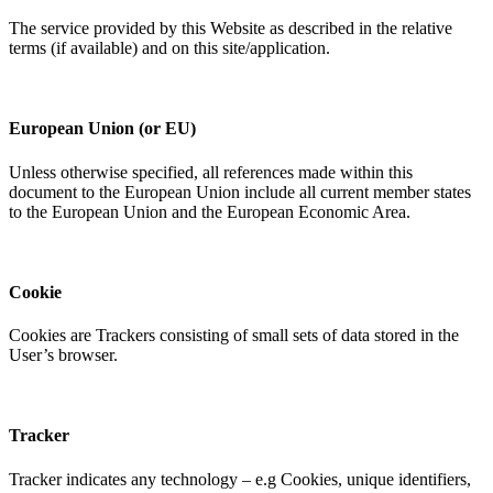
The service provided by this Website as described in the relative
terms (if available) and on this site/application.​​​​‌ ‍ ​‍​‍‌‍ ‌ ​‍‌‍‍‌‌‍‌ ‌‍‍‌‌‍ ‍​‍​‍​ ‍‍​‍​‍‌ ​ ‌‍​‌‌‍ ‍‌‍‍‌‌ ‌​‌ ‍‌​‍ ‍‌‍‍‌‌‍ ​‍​‍​‍ ​​‍​‍‌‍‍​‌ ​‍‌‍‌‌‌‍‌‍​‍​‍​ ‍‍​‍​‍‌‍‍​‌ ‌​‌ ‌​‌ ​​‌ ​ ​ ‍‍​‍ ​‍ ‌‍ ​​‍ ‌‌‍​‌‌‍ ‍‌‍‌​​‍ ‌‌ ​‍​‍ ‌‌‍‍​‌‍ ‌ ‌​‌‍‌‌‌‍ ​‌ ​ ​‍ ‌‌ ​ ‌ ‌​‌ ‌‌‌‍‌​‌‍‍‌‌‍ ​‍ ‍‌ ‌‍‌‍‌‌‌ ​‍‌‍​ ‌‍‌‌‌‍ ​​‍ ‍‌‍​‌‌ ​​‌ ​​​‍ ‌‍‍‌‌‍ ‍‌ ‌​‌‍‌‌‌‍ ‍‌ ‌​​‍ ‌‍‌‌‌‍‌​‌‍‍‌‌ ‌​​‍ ‌‍ ‌‌‍ ‌‍‌​‌‍‌‌​ ‌‌ ​​‌ ​‍‌‍‌‌‌ ​ ‌‍‌‌‌‍ ‍‌ ‌​‌‍​‌‌ ‌​‌‍‍‌‌‍ ‌‍ ‍​ ‍ ‌‍‍‌‌‍‌​​ ‌​ ​ ‌‍‌‌‌‍​‍​ ‌‌​ ​‌‌‍‌​‌‍​‍​ ​‌​‍ ‌‌‍‌‍​ ‌ ‌‍​‌​ ‌‌​‍ ‌​ ‌​‌‍‌‌​ ‌ ​ ​​​‍ ‌​ ‍‌​ ‌‌​ ​ ​ ‌‌​‍ ‌​ ​​‌‍‌​​ ​​​ ​ ​ ‌‍​ ‌‌​ ‌​​ ​​‌‍‌‌​ ‌‍​ ‌‌​ ​ ​ ‍ ‌ ‌​‌ ‍‌‌ ​​‌‍‌‌​ ‌‌‍‍​‌‍ ‌ ‌​‌‍‌‌‌‍ ​‌‌​ ‌‍‍‌‌ ‌​‌‍‌‌‌‌​​‌‍​‌‌‍‌ ‌‍‌‌​ ‍ ‌ ​​‌‍​‌‌ ‌​‌‍‍​​ ‌‌ ​​‌‍​‌‌‍‌ ‌‍‌‌‌​​‍‌ ‌‌‌‍‍‌‌‍ ​‌‍‌​‌‍‌‌‌ ​‍​‍‌‌​ ‌‌‌​​‍‌‌ ‌‍‍ ‌‍‌‌‌ ‍‌​‍‌‌​ ​ ‌​‌​​‍‌‌​ ​ ‌​‌​​‍‌‌​ ​‍​ ​‍‌‍‌‌​ ‌‍‌‍​ ‌‍‌‌‌‍​‌​ ​‍​ ​‌‌‍​‍​ ​‍‌‍​‍​ ‌‌‌‍‌‌​‍‌‌​ ​‍​ ​‍​‍‌‌​ ‌‌‌​‌​​‍ ‍‌‍​‍‌‍ ‌‍‌​‌ ‍‌​‍‌‌​ ‌‌‌​​‍‌‌ ‌‍‍ ‌‍‌‌‌ ‍‌​‍‌‌​ ​ ‌​‌​​‍‌‌​ ​ ‌​‌​​‍‌‌​ ​‍​ ​‍​ ​‌‌‍‌​‌‍​‍​ ​​​ ‌​​ ‌‍​ ​‍​ ​‍​ ​‌​ ‍​‌‍‌‌‌‍​‍​‍‌‌​ ​‍​ ​‍​‍‌‌​ ‌‌‌​‌​​‍ ‍‌‍​ ‌‍‍​‌‍‍‌‌‍ ​‌‍‌​‌ ​‍‌‍‌‌‌‍ ‍​‍‌‌​ ‌‌‌​​‍‌‌ ‌‍‍ ‌‍‌‌‌ ‍‌​‍‌‌​ ​ ‌​‌​​‍‌‌​ ​ ‌​‌​​‍‌‌​ ​‍​ ​‍​ ​​​ ‌​​ ‍‌​ ‌ ​ ​ ‌‍‌​​ ‍​‌‍‌​‌‍​ ​ ​​‌‍‌​‌‍​‌​‍‌‌​ ​‍​ ​‍​‍‌‌​ ‌‌‌​‌​​‍ ‍‌ ‌​‌‍‌‌‌ ‍​‌ ‌​​ ‌‍​‍‌‍​‌‌ ​ ‌‍‌‌‌‌‌‌‌ ​‍‌‍ ​​ ‌‌‍‍​‌ ‌​‌ ‌​‌ ​​‌ ​ ​‍‌‌​ ​ ‌​​‌​‍‌‌​ ​‍‌​‌‍​‍‌‌​ ​‍‌​‌‍‌‍ ​​‍ ‌‌‍​‌‌‍ ‍‌‍‌​​‍ ‌‌ ​‍​‍ ‌‌‍‍​‌‍ ‌ ‌​‌‍‌‌‌‍ ​‌ ​ ​‍ ‌‌ ​ ‌ ‌​‌ ‌‌‌‍‌​‌‍‍‌‌‍ ​‍ ‍‌ ‌‍‌‍‌‌‌ ​‍‌‍​ ‌‍‌‌‌‍ ​​‍ ‍‌‍​‌‌ ​​‌ ​​​‍‌‍‌‍‍‌‌‍‌​​ ‌​ ​ ‌‍‌‌‌‍​‍​ ‌‌​ ​‌‌‍‌​‌‍​‍​ ​‌​‍ ‌‌‍‌‍​ ‌ ‌‍​‌​ ‌‌​‍ ‌​ ‌​‌‍‌‌​ ‌ ​ ​​​‍ ‌​ ‍‌​ ‌‌​ ​ ​ ‌‌​‍ ‌​ ​​‌‍‌​​ ​​​ ​ ​ ‌‍​ ‌‌​ ‌​​ ​​‌‍‌‌​ ‌‍​ ‌‌​ ​ ​‍‌‍‌ ‌​‌ ‍‌‌ ​​‌‍‌‌​ ‌‌‍‍​‌‍ ‌ ‌​‌‍‌‌‌‍ ​‌‌​ ‌‍‍‌‌ ‌​‌‍‌‌‌‌​​‌‍​‌‌‍‌ ‌‍‌‌​‍‌‍‌ ​​‌‍​‌‌ ‌​‌‍‍​​ ‌‌ ​​‌‍​‌‌‍‌ ‌‍‌‌‌​​‍‌ ‌‌‌‍‍‌‌‍ ​‌‍‌​‌‍‌‌‌ ​‍​‍‌‌​ ‌‌‌​​‍‌‌ ‌‍‍ ‌‍‌‌‌ ‍‌​‍‌‌​ ​ ‌​‌​​‍‌‌​ ​ ‌​‌​​‍‌‌​ ​‍​ ​‍‌‍‌‌​ ‌‍‌‍​ ‌‍‌‌‌‍​‌​ ​‍​ ​‌‌‍​‍​ ​‍‌‍​‍​ ‌‌‌‍‌‌​‍‌‌​ ​‍​ ​‍​‍‌‌​ ‌‌‌​‌​​‍ ‍‌‍​‍‌‍ ‌‍‌​‌ ‍‌​‍‌‌​ ‌‌‌​​‍‌‌ ‌‍‍ ‌‍‌‌‌ ‍‌​‍‌‌​ ​ ‌​‌​​‍‌‌​ ​ ‌​‌​​‍‌‌​ ​‍​ ​‍​ ​‌‌‍‌​‌‍​‍​ ​​​ ‌​​ ‌‍​ ​‍​ ​‍​ ​‌​ ‍​‌‍‌‌‌‍​‍​‍‌‌​ ​‍​ ​‍​‍‌‌​ ‌‌‌​‌​​‍ ‍‌‍​ ‌‍‍​‌‍‍‌‌‍ ​‌‍‌​‌ ​‍‌‍‌‌‌‍ ‍​‍‌‌​ ‌‌‌​​‍‌‌ ‌‍‍ ‌‍‌‌‌ ‍‌​‍‌‌​ ​ ‌​‌​​‍‌‌​ ​ ‌​‌​​‍‌‌​ ​‍​ ​‍​ ​​​ ‌​​ ‍‌​ ‌ ​ ​ ‌‍‌​​ ‍​‌‍‌​‌‍​ ​ ​​‌‍‌​‌‍​‌​‍‌‌​ ​‍​ ​‍​‍‌‌​ ‌‌‌​‌​​‍ ‍‌ ‌​‌‍‌‌‌ ‍​‌ ‌​​‍‌‍‌ ​​‌‍‌‌‌ ​‍‌ ​ ‌ ​​‌‍‌‌‌‍​ ‌ ‌​‌‍‍‌‌ ‌‍‌‍‌‌​ ‌‌ ​​‌ ‌‌‌‍​‍‌‍ ​‌‍‍‌‌ ​ ‌‍‍​‌‍‌‌‌‍‌​​‍​‍‌ ‌
European Union (or EU)​​​​‌ ‍ ​‍​‍‌‍ ‌ ​‍‌‍‍‌‌‍‌ ‌‍‍‌‌‍ ‍​‍​‍​ ‍‍​‍​‍‌ ​ ‌‍​‌‌‍ ‍‌‍‍‌‌ ‌​‌ ‍‌​‍ ‍‌‍‍‌‌‍ ​‍​‍​‍ ​​‍​‍‌‍‍​‌ ​‍‌‍‌‌‌‍‌‍​‍​‍​ ‍‍​‍​‍‌‍‍​‌ ‌​‌ ‌​‌ ​​‌ ​ ​ ‍‍​‍ ​‍ ‌‍ ​​‍ ‌‌‍​‌‌‍ ‍‌‍‌​​‍ ‌‌ ​‍​‍ ‌‌‍‍​‌‍ ‌ ‌​‌‍‌‌‌‍ ​‌ ​ ​‍ ‌‌ ​ ‌ ‌​‌ ‌‌‌‍‌​‌‍‍‌‌‍ ​‍ ‍‌ ‌‍‌‍‌‌‌ ​‍‌‍​ ‌‍‌‌‌‍ ​​‍ ‍‌‍​‌‌ ​​‌ ​​​‍ ‌‍‍‌‌‍ ‍‌ ‌​‌‍‌‌‌‍ ‍‌ ‌​​‍ ‌‍‌‌‌‍‌​‌‍‍‌‌ ‌​​‍ ‌‍ ‌‌‍ ‌‍‌​‌‍‌‌​ ‌‌ ​​‌ ​‍‌‍‌‌‌ ​ ‌‍‌‌‌‍ ‍‌ ‌​‌‍​‌‌ ‌​‌‍‍‌‌‍ ‌‍ ‍​ ‍ ‌‍‍‌‌‍‌​​ ‌​ ​ ‌‍‌‌‌‍​‍​ ‌‌​ ​‌‌‍‌​‌‍​‍​ ​‌​‍ ‌‌‍‌‍​ ‌ ‌‍​‌​ ‌‌​‍ ‌​ ‌​‌‍‌‌​ ‌ ​ ​​​‍ ‌​ ‍‌​ ‌‌​ ​ ​ ‌‌​‍ ‌​ ​​‌‍‌​​ ​​​ ​ ​ ‌‍​ ‌‌​ ‌​​ ​​‌‍‌‌​ ‌‍​ ‌‌​ ​ ​ ‍ ‌ ‌​‌ ‍‌‌ ​​‌‍‌‌​ ‌‌‍‍​‌‍ ‌ ‌​‌‍‌‌‌‍ ​‌‌​ ‌‍‍‌‌ ‌​‌‍‌‌‌‌​​‌‍​‌‌‍‌ ‌‍‌‌​ ‍ ‌ ​​‌‍​‌‌ ‌​‌‍‍​​ ‌‌ ​​‌‍​‌‌‍‌ ‌‍‌‌‌​​‍‌ ‌‌‌‍‍‌‌‍ ​‌‍‌​‌‍‌‌‌ ​‍​‍‌‌​ ‌‌‌​​‍‌‌ ‌‍‍ ‌‍‌‌‌ ‍‌​‍‌‌​ ​ ‌​‌​​‍‌‌​ ​ ‌​‌​​‍‌‌​ ​‍​ ​‍‌‍‌‌​ ‌‍‌‍​ ‌‍‌‌‌‍​‌​ ​‍​ ​‌‌‍​‍​ ​‍‌‍​‍​ ‌‌‌‍‌‌​‍‌‌​ ​‍​ ​‍​‍‌‌​ ‌‌‌​‌​​‍ ‍‌‍​‍‌‍ ‌‍‌​‌ ‍‌​‍‌‌​ ‌‌‌​​‍‌‌ ‌‍‍ ‌‍‌‌‌ ‍‌​‍‌‌​ ​ ‌​‌​​‍‌‌​ ​ ‌​‌​​‍‌‌​ ​‍​ ​‍‌‍​‌​ ​‍​ ‍‌​ ‍​​ ‌‌‌‍​‍‌‍​ ‌‍​ ‌‍​ ​ ​ ​ ‍​​ ‌​​‍‌‌​ ​‍​ ​‍​‍‌‌​ ‌‌‌​‌​​‍ ‍‌‍​ ‌‍‍​‌‍‍‌‌‍ ​‌‍‌​‌ ​‍‌‍‌‌‌‍ ‍​‍‌‌​ ‌‌‌​​‍‌‌ ‌‍‍ ‌‍‌‌‌ ‍‌​‍‌‌​ ​ ‌​‌​​‍‌‌​ ​ ‌​‌​​‍‌‌​ ​‍​ ​‍​ ‌​​ ‌ ​ ‌‌‌‍‌​‌‍​‌​ ‌‍​ ​‍​ ​‌​ ‍‌‌‍​ ​ ​ ​ ​‌​‍‌‌​ ​‍​ ​‍​‍‌‌​ ‌‌‌​‌​​‍ ‍‌ ‌​‌‍‌‌‌ ‍​‌ ‌​​ ‌‍​‍‌‍​‌‌ ​ ‌‍‌‌‌‌‌‌‌ ​‍‌‍ ​​ ‌‌‍‍​‌ ‌​‌ ‌​‌ ​​‌ ​ ​‍‌‌​ ​ ‌​​‌​‍‌‌​ ​‍‌​‌‍​‍‌‌​ ​‍‌​‌‍‌‍ ​​‍ ‌‌‍​‌‌‍ ‍‌‍‌​​‍ ‌‌ ​‍​‍ ‌‌‍‍​‌‍ ‌ ‌​‌‍‌‌‌‍ ​‌ ​ ​‍ ‌‌ ​ ‌ ‌​‌ ‌‌‌‍‌​‌‍‍‌‌‍ ​‍ ‍‌ ‌‍‌‍‌‌‌ ​‍‌‍​ ‌‍‌‌‌‍ ​​‍ ‍‌‍​‌‌ ​​‌ ​​​‍‌‍‌‍‍‌‌‍‌​​ ‌​ ​ ‌‍‌‌‌‍​‍​ ‌‌​ ​‌‌‍‌​‌‍​‍​ ​‌​‍ ‌‌‍‌‍​ ‌ ‌‍​‌​ ‌‌​‍ ‌​ ‌​‌‍‌‌​ ‌ ​ ​​​‍ ‌​ ‍‌​ ‌‌​ ​ ​ ‌‌​‍ ‌​ ​​‌‍‌​​ ​​​ ​ ​ ‌‍​ ‌‌​ ‌​​ ​​‌‍‌‌​ ‌‍​ ‌‌​ ​ ​‍‌‍‌ ‌​‌ ‍‌‌ ​​‌‍‌‌​ ‌‌‍‍​‌‍ ‌ ‌​‌‍‌‌‌‍ ​‌‌​ ‌‍‍‌‌ ‌​‌‍‌‌‌‌​​‌‍​‌‌‍‌ ‌‍‌‌​‍‌‍‌ ​​‌‍​‌‌ ‌​‌‍‍​​ ‌‌ ​​‌‍​‌‌‍‌ ‌‍‌‌‌​​‍‌ ‌‌‌‍‍‌‌‍ ​‌‍‌​‌‍‌‌‌ ​‍​‍‌‌​ ‌‌‌​​‍‌‌ ‌‍‍ ‌‍‌‌‌ ‍‌​‍‌‌​ ​ ‌​‌​​‍‌‌​ ​ ‌​‌​​‍‌‌​ ​‍​ ​‍‌‍‌‌​ ‌‍‌‍​ ‌‍‌‌‌‍​‌​ ​‍​ ​‌‌‍​‍​ ​‍‌‍​‍​ ‌‌‌‍‌‌​‍‌‌​ ​‍​ ​‍​‍‌‌​ ‌‌‌​‌​​‍ ‍‌‍​‍‌‍ ‌‍‌​‌ ‍‌​‍‌‌​ ‌‌‌​​‍‌‌ ‌‍‍ ‌‍‌‌‌ ‍‌​‍‌‌​ ​ ‌​‌​​‍‌‌​ ​ ‌​‌​​‍‌‌​ ​‍​ ​‍‌‍​‌​ ​‍​ ‍‌​ ‍​​ ‌‌‌‍​‍‌‍​ ‌‍​ ‌‍​ ​ ​ ​ ‍​​ ‌​​‍‌‌​ ​‍​ ​‍​‍‌‌​ ‌‌‌​‌​​‍ ‍‌‍​ ‌‍‍​‌‍‍‌‌‍ ​‌‍‌​‌ ​‍‌‍‌‌‌‍ ‍​‍‌‌​ ‌‌‌​​‍‌‌ ‌‍‍ ‌‍‌‌‌ ‍‌​‍‌‌​ ​ ‌​‌​​‍‌‌​ ​ ‌​‌​​‍‌‌​ ​‍​ ​‍​ ‌​​ ‌ ​ ‌‌‌‍‌​‌‍​‌​ ‌‍​ ​‍​ ​‌​ ‍‌‌‍​ ​ ​ ​ ​‌​‍‌‌​ ​‍​ ​‍​‍‌‌​ ‌‌‌​‌​​‍ ‍‌ ‌​‌‍‌‌‌ ‍​‌ ‌​​‍‌‍‌ ​​‌‍‌‌‌ ​‍‌ ​ ‌ ​​‌‍‌‌‌‍​ ‌ ‌​‌‍‍‌‌ ‌‍‌‍‌‌​ ‌‌ ​​‌ ‌‌‌‍​‍‌‍ ​‌‍‍‌‌ ​ ‌‍‍​‌‍‌‌‌‍‌​​‍​‍‌ ‌
Unless otherwise specified, all references made within this
document to the European Union include all current member states
to the European Union and the European Economic Area.​​​​‌ ‍ ​‍​‍‌‍ ‌ ​‍‌‍‍‌‌‍‌ ‌‍‍‌‌‍ ‍​‍​‍​ ‍‍​‍​‍‌ ​ ‌‍​‌‌‍ ‍‌‍‍‌‌ ‌​‌ ‍‌​‍ ‍‌‍‍‌‌‍ ​‍​‍​‍ ​​‍​‍‌‍‍​‌ ​‍‌‍‌‌‌‍‌‍​‍​‍​ ‍‍​‍​‍‌‍‍​‌ ‌​‌ ‌​‌ ​​‌ ​ ​ ‍‍​‍ ​‍ ‌‍ ​​‍ ‌‌‍​‌‌‍ ‍‌‍‌​​‍ ‌‌ ​‍​‍ ‌‌‍‍​‌‍ ‌ ‌​‌‍‌‌‌‍ ​‌ ​ ​‍ ‌‌ ​ ‌ ‌​‌ ‌‌‌‍‌​‌‍‍‌‌‍ ​‍ ‍‌ ‌‍‌‍‌‌‌ ​‍‌‍​ ‌‍‌‌‌‍ ​​‍ ‍‌‍​‌‌ ​​‌ ​​​‍ ‌‍‍‌‌‍ ‍‌ ‌​‌‍‌‌‌‍ ‍‌ ‌​​‍ ‌‍‌‌‌‍‌​‌‍‍‌‌ ‌​​‍ ‌‍ ‌‌‍ ‌‍‌​‌‍‌‌​ ‌‌ ​​‌ ​‍‌‍‌‌‌ ​ ‌‍‌‌‌‍ ‍‌ ‌​‌‍​‌‌ ‌​‌‍‍‌‌‍ ‌‍ ‍​ ‍ ‌‍‍‌‌‍‌​​ ‌​ ​ ‌‍‌‌‌‍​‍​ ‌‌​ ​‌‌‍‌​‌‍​‍​ ​‌​‍ ‌‌‍‌‍​ ‌ ‌‍​‌​ ‌‌​‍ ‌​ ‌​‌‍‌‌​ ‌ ​ ​​​‍ ‌​ ‍‌​ ‌‌​ ​ ​ ‌‌​‍ ‌​ ​​‌‍‌​​ ​​​ ​ ​ ‌‍​ ‌‌​ ‌​​ ​​‌‍‌‌​ ‌‍​ ‌‌​ ​ ​ ‍ ‌ ‌​‌ ‍‌‌ ​​‌‍‌‌​ ‌‌‍‍​‌‍ ‌ ‌​‌‍‌‌‌‍ ​‌‌​ ‌‍‍‌‌ ‌​‌‍‌‌‌‌​​‌‍​‌‌‍‌ ‌‍‌‌​ ‍ ‌ ​​‌‍​‌‌ ‌​‌‍‍​​ ‌‌ ​​‌‍​‌‌‍‌ ‌‍‌‌‌​​‍‌ ‌‌‌‍‍‌‌‍ ​‌‍‌​‌‍‌‌‌ ​‍​‍‌‌​ ‌‌‌​​‍‌‌ ‌‍‍ ‌‍‌‌‌ ‍‌​‍‌‌​ ​ ‌​‌​​‍‌‌​ ​ ‌​‌​​‍‌‌​ ​‍​ ​‍‌‍‌‌​ ‌‍‌‍​ ‌‍‌‌‌‍​‌​ ​‍​ ​‌‌‍​‍​ ​‍‌‍​‍​ ‌‌‌‍‌‌​‍‌‌​ ​‍​ ​‍​‍‌‌​ ‌‌‌​‌​​‍ ‍‌‍​‍‌‍ ‌‍‌​‌ ‍‌​‍‌‌​ ‌‌‌​​‍‌‌ ‌‍‍ ‌‍‌‌‌ ‍‌​‍‌‌​ ​ ‌​‌​​‍‌‌​ ​ ‌​‌​​‍‌‌​ ​‍​ ​‍​ ‍​​ ​​‌‍​‍‌‍‌‌‌‍​ ​ ‌‌​ ​‌​ ‌ ​ ​​‌‍‌​​ ​‌​ ‍‌​‍‌‌​ ​‍​ ​‍​‍‌‌​ ‌‌‌​‌​​‍ ‍‌‍​ ‌‍‍​‌‍‍‌‌‍ ​‌‍‌​‌ ​‍‌‍‌‌‌‍ ‍​‍‌‌​ ‌‌‌​​‍‌‌ ‌‍‍ ‌‍‌‌‌ ‍‌​‍‌‌​ ​ ‌​‌​​‍‌‌​ ​ ‌​‌​​‍‌‌​ ​‍​ ​‍​ ‍​​ ​​‌‍‌‌​ ‌ ​ ‍​‌‍‌‍‌‍‌‌​ ​‌‌‍​‍​ ​‌‌‍​‌​ ‌​​‍‌‌​ ​‍​ ​‍​‍‌‌​ ‌‌‌​‌​​‍ ‍‌ ‌​‌‍‌‌‌ ‍​‌ ‌​​ ‌‍​‍‌‍​‌‌ ​ ‌‍‌‌‌‌‌‌‌ ​‍‌‍ ​​ ‌‌‍‍​‌ ‌​‌ ‌​‌ ​​‌ ​ ​‍‌‌​ ​ ‌​​‌​‍‌‌​ ​‍‌​‌‍​‍‌‌​ ​‍‌​‌‍‌‍ ​​‍ ‌‌‍​‌‌‍ ‍‌‍‌​​‍ ‌‌ ​‍​‍ ‌‌‍‍​‌‍ ‌ ‌​‌‍‌‌‌‍ ​‌ ​ ​‍ ‌‌ ​ ‌ ‌​‌ ‌‌‌‍‌​‌‍‍‌‌‍ ​‍ ‍‌ ‌‍‌‍‌‌‌ ​‍‌‍​ ‌‍‌‌‌‍ ​​‍ ‍‌‍​‌‌ ​​‌ ​​​‍‌‍‌‍‍‌‌‍‌​​ ‌​ ​ ‌‍‌‌‌‍​‍​ ‌‌​ ​‌‌‍‌​‌‍​‍​ ​‌​‍ ‌‌‍‌‍​ ‌ ‌‍​‌​ ‌‌​‍ ‌​ ‌​‌‍‌‌​ ‌ ​ ​​​‍ ‌​ ‍‌​ ‌‌​ ​ ​ ‌‌​‍ ‌​ ​​‌‍‌​​ ​​​ ​ ​ ‌‍​ ‌‌​ ‌​​ ​​‌‍‌‌​ ‌‍​ ‌‌​ ​ ​‍‌‍‌ ‌​‌ ‍‌‌ ​​‌‍‌‌​ ‌‌‍‍​‌‍ ‌ ‌​‌‍‌‌‌‍ ​‌‌​ ‌‍‍‌‌ ‌​‌‍‌‌‌‌​​‌‍​‌‌‍‌ ‌‍‌‌​‍‌‍‌ ​​‌‍​‌‌ ‌​‌‍‍​​ ‌‌ ​​‌‍​‌‌‍‌ ‌‍‌‌‌​​‍‌ ‌‌‌‍‍‌‌‍ ​‌‍‌​‌‍‌‌‌ ​‍​‍‌‌​ ‌‌‌​​‍‌‌ ‌‍‍ ‌‍‌‌‌ ‍‌​‍‌‌​ ​ ‌​‌​​‍‌‌​ ​ ‌​‌​​‍‌‌​ ​‍​ ​‍‌‍‌‌​ ‌‍‌‍​ ‌‍‌‌‌‍​‌​ ​‍​ ​‌‌‍​‍​ ​‍‌‍​‍​ ‌‌‌‍‌‌​‍‌‌​ ​‍​ ​‍​‍‌‌​ ‌‌‌​‌​​‍ ‍‌‍​‍‌‍ ‌‍‌​‌ ‍‌​‍‌‌​ ‌‌‌​​‍‌‌ ‌‍‍ ‌‍‌‌‌ ‍‌​‍‌‌​ ​ ‌​‌​​‍‌‌​ ​ ‌​‌​​‍‌‌​ ​‍​ ​‍​ ‍​​ ​​‌‍​‍‌‍‌‌‌‍​ ​ ‌‌​ ​‌​ ‌ ​ ​​‌‍‌​​ ​‌​ ‍‌​‍‌‌​ ​‍​ ​‍​‍‌‌​ ‌‌‌​‌​​‍ ‍‌‍​ ‌‍‍​‌‍‍‌‌‍ ​‌‍‌​‌ ​‍‌‍‌‌‌‍ ‍​‍‌‌​ ‌‌‌​​‍‌‌ ‌‍‍ ‌‍‌‌‌ ‍‌​‍‌‌​ ​ ‌​‌​​‍‌‌​ ​ ‌​‌​​‍‌‌​ ​‍​ ​‍​ ‍​​ ​​‌‍‌‌​ ‌ ​ ‍​‌‍‌‍‌‍‌‌​ ​‌‌‍​‍​ ​‌‌‍​‌​ ‌​​‍‌‌​ ​‍​ ​‍​‍‌‌​ ‌‌‌​‌​​‍ ‍‌ ‌​‌‍‌‌‌ ‍​‌ ‌​​‍‌‍‌ ​​‌‍‌‌‌ ​‍‌ ​ ‌ ​​‌‍‌‌‌‍​ ‌ ‌​‌‍‍‌‌ ‌‍‌‍‌‌​ ‌‌ ​​‌ ‌‌‌‍​‍‌‍ ​‌‍‍‌‌ ​ ‌‍‍​‌‍‌‌‌‍‌​​‍​‍‌ ‌
Cookie​​​​‌ ‍ ​‍​‍‌‍ ‌ ​‍‌‍‍‌‌‍‌ ‌‍‍‌‌‍ ‍​‍​‍​ ‍‍​‍​‍‌ ​ ‌‍​‌‌‍ ‍‌‍‍‌‌ ‌​‌ ‍‌​‍ ‍‌‍‍‌‌‍ ​‍​‍​‍ ​​‍​‍‌‍‍​‌ ​‍‌‍‌‌‌‍‌‍​‍​‍​ ‍‍​‍​‍‌‍‍​‌ ‌​‌ ‌​‌ ​​‌ ​ ​ ‍‍​‍ ​‍ ‌‍ ​​‍ ‌‌‍​‌‌‍ ‍‌‍‌​​‍ ‌‌ ​‍​‍ ‌‌‍‍​‌‍ ‌ ‌​‌‍‌‌‌‍ ​‌ ​ ​‍ ‌‌ ​ ‌ ‌​‌ ‌‌‌‍‌​‌‍‍‌‌‍ ​‍ ‍‌ ‌‍‌‍‌‌‌ ​‍‌‍​ ‌‍‌‌‌‍ ​​‍ ‍‌‍​‌‌ ​​‌ ​​​‍ ‌‍‍‌‌‍ ‍‌ ‌​‌‍‌‌‌‍ ‍‌ ‌​​‍ ‌‍‌‌‌‍‌​‌‍‍‌‌ ‌​​‍ ‌‍ ‌‌‍ ‌‍‌​‌‍‌‌​ ‌‌ ​​‌ ​‍‌‍‌‌‌ ​ ‌‍‌‌‌‍ ‍‌ ‌​‌‍​‌‌ ‌​‌‍‍‌‌‍ ‌‍ ‍​ ‍ ‌‍‍‌‌‍‌​​ ‌​ ​ ‌‍‌‌‌‍​‍​ ‌‌​ ​‌‌‍‌​‌‍​‍​ ​‌​‍ ‌‌‍‌‍​ ‌ ‌‍​‌​ ‌‌​‍ ‌​ ‌​‌‍‌‌​ ‌ ​ ​​​‍ ‌​ ‍‌​ ‌‌​ ​ ​ ‌‌​‍ ‌​ ​​‌‍‌​​ ​​​ ​ ​ ‌‍​ ‌‌​ ‌​​ ​​‌‍‌‌​ ‌‍​ ‌‌​ ​ ​ ‍ ‌ ‌​‌ ‍‌‌ ​​‌‍‌‌​ ‌‌‍‍​‌‍ ‌ ‌​‌‍‌‌‌‍ ​‌‌​ ‌‍‍‌‌ ‌​‌‍‌‌‌‌​​‌‍​‌‌‍‌ ‌‍‌‌​ ‍ ‌ ​​‌‍​‌‌ ‌​‌‍‍​​ ‌‌ ​​‌‍​‌‌‍‌ ‌‍‌‌‌​​‍‌ ‌‌‌‍‍‌‌‍ ​‌‍‌​‌‍‌‌‌ ​‍​‍‌‌​ ‌‌‌​​‍‌‌ ‌‍‍ ‌‍‌‌‌ ‍‌​‍‌‌​ ​ ‌​‌​​‍‌‌​ ​ ‌​‌​​‍‌‌​ ​‍​ ​‍‌‍‌‌​ ‌‍‌‍​ ‌‍‌‌‌‍​‌​ ​‍​ ​‌‌‍​‍​ ​‍‌‍​‍​ ‌‌‌‍‌‌​‍‌‌​ ​‍​ ​‍​‍‌‌​ ‌‌‌​‌​​‍ ‍‌‍​‍‌‍ ‌‍‌​‌ ‍‌​‍‌‌​ ‌‌‌​​‍‌‌ ‌‍‍ ‌‍‌‌‌ ‍‌​‍‌‌​ ​ ‌​‌​​‍‌‌​ ​ ‌​‌​​‍‌‌​ ​‍​ ​‍​ ​‌​ ‌‌​ ​‌​ ‌​​ ​ ‌‍​‌‌‍‌​​ ‍‌​ ‍​‌‍​‌​ ‍‌​ ‌ ​‍‌‌​ ​‍​ ​‍​‍‌‌​ ‌‌‌​‌​​‍ ‍‌‍​ ‌‍‍​‌‍‍‌‌‍ ​‌‍‌​‌ ​‍‌‍‌‌‌‍ ‍​‍‌‌​ ‌‌‌​​‍‌‌ ‌‍‍ ‌‍‌‌‌ ‍‌​‍‌‌​ ​ ‌​‌​​‍‌‌​ ​ ‌​‌​​‍‌‌​ ​‍​ ​‍​ ​‌‌‍‌​​ ​ ​ ‌‌‌‍‌​‌‍​‍​ ​ ​ ‌‌‌‍​‌​ ‌‌​ ​‍​ ​‌​‍‌‌​ ​‍​ ​‍​‍‌‌​ ‌‌‌​‌​​‍ ‍‌ ‌​‌‍‌‌‌ ‍​‌ ‌​​ ‌‍​‍‌‍​‌‌ ​ ‌‍‌‌‌‌‌‌‌ ​‍‌‍ ​​ ‌‌‍‍​‌ ‌​‌ ‌​‌ ​​‌ ​ ​‍‌‌​ ​ ‌​​‌​‍‌‌​ ​‍‌​‌‍​‍‌‌​ ​‍‌​‌‍‌‍ ​​‍ ‌‌‍​‌‌‍ ‍‌‍‌​​‍ ‌‌ ​‍​‍ ‌‌‍‍​‌‍ ‌ ‌​‌‍‌‌‌‍ ​‌ ​ ​‍ ‌‌ ​ ‌ ‌​‌ ‌‌‌‍‌​‌‍‍‌‌‍ ​‍ ‍‌ ‌‍‌‍‌‌‌ ​‍‌‍​ ‌‍‌‌‌‍ ​​‍ ‍‌‍​‌‌ ​​‌ ​​​‍‌‍‌‍‍‌‌‍‌​​ ‌​ ​ ‌‍‌‌‌‍​‍​ ‌‌​ ​‌‌‍‌​‌‍​‍​ ​‌​‍ ‌‌‍‌‍​ ‌ ‌‍​‌​ ‌‌​‍ ‌​ ‌​‌‍‌‌​ ‌ ​ ​​​‍ ‌​ ‍‌​ ‌‌​ ​ ​ ‌‌​‍ ‌​ ​​‌‍‌​​ ​​​ ​ ​ ‌‍​ ‌‌​ ‌​​ ​​‌‍‌‌​ ‌‍​ ‌‌​ ​ ​‍‌‍‌ ‌​‌ ‍‌‌ ​​‌‍‌‌​ ‌‌‍‍​‌‍ ‌ ‌​‌‍‌‌‌‍ ​‌‌​ ‌‍‍‌‌ ‌​‌‍‌‌‌‌​​‌‍​‌‌‍‌ ‌‍‌‌​‍‌‍‌ ​​‌‍​‌‌ ‌​‌‍‍​​ ‌‌ ​​‌‍​‌‌‍‌ ‌‍‌‌‌​​‍‌ ‌‌‌‍‍‌‌‍ ​‌‍‌​‌‍‌‌‌ ​‍​‍‌‌​ ‌‌‌​​‍‌‌ ‌‍‍ ‌‍‌‌‌ ‍‌​‍‌‌​ ​ ‌​‌​​‍‌‌​ ​ ‌​‌​​‍‌‌​ ​‍​ ​‍‌‍‌‌​ ‌‍‌‍​ ‌‍‌‌‌‍​‌​ ​‍​ ​‌‌‍​‍​ ​‍‌‍​‍​ ‌‌‌‍‌‌​‍‌‌​ ​‍​ ​‍​‍‌‌​ ‌‌‌​‌​​‍ ‍‌‍​‍‌‍ ‌‍‌​‌ ‍‌​‍‌‌​ ‌‌‌​​‍‌‌ ‌‍‍ ‌‍‌‌‌ ‍‌​‍‌‌​ ​ ‌​‌​​‍‌‌​ ​ ‌​‌​​‍‌‌​ ​‍​ ​‍​ ​‌​ ‌‌​ ​‌​ ‌​​ ​ ‌‍​‌‌‍‌​​ ‍‌​ ‍​‌‍​‌​ ‍‌​ ‌ ​‍‌‌​ ​‍​ ​‍​‍‌‌​ ‌‌‌​‌​​‍ ‍‌‍​ ‌‍‍​‌‍‍‌‌‍ ​‌‍‌​‌ ​‍‌‍‌‌‌‍ ‍​‍‌‌​ ‌‌‌​​‍‌‌ ‌‍‍ ‌‍‌‌‌ ‍‌​‍‌‌​ ​ ‌​‌​​‍‌‌​ ​ ‌​‌​​‍‌‌​ ​‍​ ​‍​ ​‌‌‍‌​​ ​ ​ ‌‌‌‍‌​‌‍​‍​ ​ ​ ‌‌‌‍​‌​ ‌‌​ ​‍​ ​‌​‍‌‌​ ​‍​ ​‍​‍‌‌​ ‌‌‌​‌​​‍ ‍‌ ‌​‌‍‌‌‌ ‍​‌ ‌​​‍‌‍‌ ​​‌‍‌‌‌ ​‍‌ ​ ‌ ​​‌‍‌‌‌‍​ ‌ ‌​‌‍‍‌‌ ‌‍‌‍‌‌​ ‌‌ ​​‌ ‌‌‌‍​‍‌‍ ​‌‍‍‌‌ ​ ‌‍‍​‌‍‌‌‌‍‌​​‍​‍‌ ‌
Cookies are Trackers consisting of small sets of data stored in the
User’s browser.​​​​‌ ‍ ​‍​‍‌‍ ‌ ​‍‌‍‍‌‌‍‌ ‌‍‍‌‌‍ ‍​‍​‍​ ‍‍​‍​‍‌ ​ ‌‍​‌‌‍ ‍‌‍‍‌‌ ‌​‌ ‍‌​‍ ‍‌‍‍‌‌‍ ​‍​‍​‍ ​​‍​‍‌‍‍​‌ ​‍‌‍‌‌‌‍‌‍​‍​‍​ ‍‍​‍​‍‌‍‍​‌ ‌​‌ ‌​‌ ​​‌ ​ ​ ‍‍​‍ ​‍ ‌‍ ​​‍ ‌‌‍​‌‌‍ ‍‌‍‌​​‍ ‌‌ ​‍​‍ ‌‌‍‍​‌‍ ‌ ‌​‌‍‌‌‌‍ ​‌ ​ ​‍ ‌‌ ​ ‌ ‌​‌ ‌‌‌‍‌​‌‍‍‌‌‍ ​‍ ‍‌ ‌‍‌‍‌‌‌ ​‍‌‍​ ‌‍‌‌‌‍ ​​‍ ‍‌‍​‌‌ ​​‌ ​​​‍ ‌‍‍‌‌‍ ‍‌ ‌​‌‍‌‌‌‍ ‍‌ ‌​​‍ ‌‍‌‌‌‍‌​‌‍‍‌‌ ‌​​‍ ‌‍ ‌‌‍ ‌‍‌​‌‍‌‌​ ‌‌ ​​‌ ​‍‌‍‌‌‌ ​ ‌‍‌‌‌‍ ‍‌ ‌​‌‍​‌‌ ‌​‌‍‍‌‌‍ ‌‍ ‍​ ‍ ‌‍‍‌‌‍‌​​ ‌​ ​ ‌‍‌‌‌‍​‍​ ‌‌​ ​‌‌‍‌​‌‍​‍​ ​‌​‍ ‌‌‍‌‍​ ‌ ‌‍​‌​ ‌‌​‍ ‌​ ‌​‌‍‌‌​ ‌ ​ ​​​‍ ‌​ ‍‌​ ‌‌​ ​ ​ ‌‌​‍ ‌​ ​​‌‍‌​​ ​​​ ​ ​ ‌‍​ ‌‌​ ‌​​ ​​‌‍‌‌​ ‌‍​ ‌‌​ ​ ​ ‍ ‌ ‌​‌ ‍‌‌ ​​‌‍‌‌​ ‌‌‍‍​‌‍ ‌ ‌​‌‍‌‌‌‍ ​‌‌​ ‌‍‍‌‌ ‌​‌‍‌‌‌‌​​‌‍​‌‌‍‌ ‌‍‌‌​ ‍ ‌ ​​‌‍​‌‌ ‌​‌‍‍​​ ‌‌ ​​‌‍​‌‌‍‌ ‌‍‌‌‌​​‍‌ ‌‌‌‍‍‌‌‍ ​‌‍‌​‌‍‌‌‌ ​‍​‍‌‌​ ‌‌‌​​‍‌‌ ‌‍‍ ‌‍‌‌‌ ‍‌​‍‌‌​ ​ ‌​‌​​‍‌‌​ ​ ‌​‌​​‍‌‌​ ​‍​ ​‍‌‍‌‌​ ‌‍‌‍​ ‌‍‌‌‌‍​‌​ ​‍​ ​‌‌‍​‍​ ​‍‌‍​‍​ ‌‌‌‍‌‌​‍‌‌​ ​‍​ ​‍​‍‌‌​ ‌‌‌​‌​​‍ ‍‌‍​‍‌‍ ‌‍‌​‌ ‍‌​‍‌‌​ ‌‌‌​​‍‌‌ ‌‍‍ ‌‍‌‌‌ ‍‌​‍‌‌​ ​ ‌​‌​​‍‌‌​ ​ ‌​‌​​‍‌‌​ ​‍​ ​‍‌‍‌​​ ​‌​ ‌ ​ ​‌​ ‌‍‌‍‌​​ ‌ ‌‍‌‍‌‍‌‍‌‍‌‌​ ‌​‌‍‌‌​‍‌‌​ ​‍​ ​‍​‍‌‌​ ‌‌‌​‌​​‍ ‍‌‍​ ‌‍‍​‌‍‍‌‌‍ ​‌‍‌​‌ ​‍‌‍‌‌‌‍ ‍​‍‌‌​ ‌‌‌​​‍‌‌ ‌‍‍ ‌‍‌‌‌ ‍‌​‍‌‌​ ​ ‌​‌​​‍‌‌​ ​ ‌​‌​​‍‌‌​ ​‍​ ​‍​ ‌ ​ ​ ‌‍‌​​ ​​​ ‌‍​ ‌‌​ ​ ​ ‌ ​ ​‌‌‍‌​​ ‍‌​ ‌‌​‍‌‌​ ​‍​ ​‍​‍‌‌​ ‌‌‌​‌​​‍ ‍‌ ‌​‌‍‌‌‌ ‍​‌ ‌​​ ‌‍​‍‌‍​‌‌ ​ ‌‍‌‌‌‌‌‌‌ ​‍‌‍ ​​ ‌‌‍‍​‌ ‌​‌ ‌​‌ ​​‌ ​ ​‍‌‌​ ​ ‌​​‌​‍‌‌​ ​‍‌​‌‍​‍‌‌​ ​‍‌​‌‍‌‍ ​​‍ ‌‌‍​‌‌‍ ‍‌‍‌​​‍ ‌‌ ​‍​‍ ‌‌‍‍​‌‍ ‌ ‌​‌‍‌‌‌‍ ​‌ ​ ​‍ ‌‌ ​ ‌ ‌​‌ ‌‌‌‍‌​‌‍‍‌‌‍ ​‍ ‍‌ ‌‍‌‍‌‌‌ ​‍‌‍​ ‌‍‌‌‌‍ ​​‍ ‍‌‍​‌‌ ​​‌ ​​​‍‌‍‌‍‍‌‌‍‌​​ ‌​ ​ ‌‍‌‌‌‍​‍​ ‌‌​ ​‌‌‍‌​‌‍​‍​ ​‌​‍ ‌‌‍‌‍​ ‌ ‌‍​‌​ ‌‌​‍ ‌​ ‌​‌‍‌‌​ ‌ ​ ​​​‍ ‌​ ‍‌​ ‌‌​ ​ ​ ‌‌​‍ ‌​ ​​‌‍‌​​ ​​​ ​ ​ ‌‍​ ‌‌​ ‌​​ ​​‌‍‌‌​ ‌‍​ ‌‌​ ​ ​‍‌‍‌ ‌​‌ ‍‌‌ ​​‌‍‌‌​ ‌‌‍‍​‌‍ ‌ ‌​‌‍‌‌‌‍ ​‌‌​ ‌‍‍‌‌ ‌​‌‍‌‌‌‌​​‌‍​‌‌‍‌ ‌‍‌‌​‍‌‍‌ ​​‌‍​‌‌ ‌​‌‍‍​​ ‌‌ ​​‌‍​‌‌‍‌ ‌‍‌‌‌​​‍‌ ‌‌‌‍‍‌‌‍ ​‌‍‌​‌‍‌‌‌ ​‍​‍‌‌​ ‌‌‌​​‍‌‌ ‌‍‍ ‌‍‌‌‌ ‍‌​‍‌‌​ ​ ‌​‌​​‍‌‌​ ​ ‌​‌​​‍‌‌​ ​‍​ ​‍‌‍‌‌​ ‌‍‌‍​ ‌‍‌‌‌‍​‌​ ​‍​ ​‌‌‍​‍​ ​‍‌‍​‍​ ‌‌‌‍‌‌​‍‌‌​ ​‍​ ​‍​‍‌‌​ ‌‌‌​‌​​‍ ‍‌‍​‍‌‍ ‌‍‌​‌ ‍‌​‍‌‌​ ‌‌‌​​‍‌‌ ‌‍‍ ‌‍‌‌‌ ‍‌​‍‌‌​ ​ ‌​‌​​‍‌‌​ ​ ‌​‌​​‍‌‌​ ​‍​ ​‍‌‍‌​​ ​‌​ ‌ ​ ​‌​ ‌‍‌‍‌​​ ‌ ‌‍‌‍‌‍‌‍‌‍‌‌​ ‌​‌‍‌‌​‍‌‌​ ​‍​ ​‍​‍‌‌​ ‌‌‌​‌​​‍ ‍‌‍​ ‌‍‍​‌‍‍‌‌‍ ​‌‍‌​‌ ​‍‌‍‌‌‌‍ ‍​‍‌‌​ ‌‌‌​​‍‌‌ ‌‍‍ ‌‍‌‌‌ ‍‌​‍‌‌​ ​ ‌​‌​​‍‌‌​ ​ ‌​‌​​‍‌‌​ ​‍​ ​‍​ ‌ ​ ​ ‌‍‌​​ ​​​ ‌‍​ ‌‌​ ​ ​ ‌ ​ ​‌‌‍‌​​ ‍‌​ ‌‌​‍‌‌​ ​‍​ ​‍​‍‌‌​ ‌‌‌​‌​​‍ ‍‌ ‌​‌‍‌‌‌ ‍​‌ ‌​​‍‌‍‌ ​​‌‍‌‌‌ ​‍‌ ​ ‌ ​​‌‍‌‌‌‍​ ‌ ‌​‌‍‍‌‌ ‌‍‌‍‌‌​ ‌‌ ​​‌ ‌‌‌‍​‍‌‍ ​‌‍‍‌‌ ​ ‌‍‍​‌‍‌‌‌‍‌​​‍​‍‌ ‌
Tracker​​​​‌ ‍ ​‍​‍‌‍ ‌ ​‍‌‍‍‌‌‍‌ ‌‍‍‌‌‍ ‍​‍​‍​ ‍‍​‍​‍‌ ​ ‌‍​‌‌‍ ‍‌‍‍‌‌ ‌​‌ ‍‌​‍ ‍‌‍‍‌‌‍ ​‍​‍​‍ ​​‍​‍‌‍‍​‌ ​‍‌‍‌‌‌‍‌‍​‍​‍​ ‍‍​‍​‍‌‍‍​‌ ‌​‌ ‌​‌ ​​‌ ​ ​ ‍‍​‍ ​‍ ‌‍ ​​‍ ‌‌‍​‌‌‍ ‍‌‍‌​​‍ ‌‌ ​‍​‍ ‌‌‍‍​‌‍ ‌ ‌​‌‍‌‌‌‍ ​‌ ​ ​‍ ‌‌ ​ ‌ ‌​‌ ‌‌‌‍‌​‌‍‍‌‌‍ ​‍ ‍‌ ‌‍‌‍‌‌‌ ​‍‌‍​ ‌‍‌‌‌‍ ​​‍ ‍‌‍​‌‌ ​​‌ ​​​‍ ‌‍‍‌‌‍ ‍‌ ‌​‌‍‌‌‌‍ ‍‌ ‌​​‍ ‌‍‌‌‌‍‌​‌‍‍‌‌ ‌​​‍ ‌‍ ‌‌‍ ‌‍‌​‌‍‌‌​ ‌‌ ​​‌ ​‍‌‍‌‌‌ ​ ‌‍‌‌‌‍ ‍‌ ‌​‌‍​‌‌ ‌​‌‍‍‌‌‍ ‌‍ ‍​ ‍ ‌‍‍‌‌‍‌​​ ‌​ ​ ‌‍‌‌‌‍​‍​ ‌‌​ ​‌‌‍‌​‌‍​‍​ ​‌​‍ ‌‌‍‌‍​ ‌ ‌‍​‌​ ‌‌​‍ ‌​ ‌​‌‍‌‌​ ‌ ​ ​​​‍ ‌​ ‍‌​ ‌‌​ ​ ​ ‌‌​‍ ‌​ ​​‌‍‌​​ ​​​ ​ ​ ‌‍​ ‌‌​ ‌​​ ​​‌‍‌‌​ ‌‍​ ‌‌​ ​ ​ ‍ ‌ ‌​‌ ‍‌‌ ​​‌‍‌‌​ ‌‌‍‍​‌‍ ‌ ‌​‌‍‌‌‌‍ ​‌‌​ ‌‍‍‌‌ ‌​‌‍‌‌‌‌​​‌‍​‌‌‍‌ ‌‍‌‌​ ‍ ‌ ​​‌‍​‌‌ ‌​‌‍‍​​ ‌‌ ​​‌‍​‌‌‍‌ ‌‍‌‌‌​​‍‌ ‌‌‌‍‍‌‌‍ ​‌‍‌​‌‍‌‌‌ ​‍​‍‌‌​ ‌‌‌​​‍‌‌ ‌‍‍ ‌‍‌‌‌ ‍‌​‍‌‌​ ​ ‌​‌​​‍‌‌​ ​ ‌​‌​​‍‌‌​ ​‍​ ​‍‌‍‌‌​ ‌‍‌‍​ ‌‍‌‌‌‍​‌​ ​‍​ ​‌‌‍​‍​ ​‍‌‍​‍​ ‌‌‌‍‌‌​‍‌‌​ ​‍​ ​‍​‍‌‌​ ‌‌‌​‌​​‍ ‍‌‍​‍‌‍ ‌‍‌​‌ ‍‌​‍‌‌​ ‌‌‌​​‍‌‌ ‌‍‍ ‌‍‌‌‌ ‍‌​‍‌‌​ ​ ‌​‌​​‍‌‌​ ​ ‌​‌​​‍‌‌​ ​‍​ ​‍‌‍​‌​ ‍​‌‍‌​​ ‍​‌‍​ ‌‍‌‍‌‍​ ‌‍​‍​ ‌ ‌‍​ ​ ‌‍‌‍‌‌​‍‌‌​ ​‍​ ​‍​‍‌‌​ ‌‌‌​‌​​‍ ‍‌‍​ ‌‍‍​‌‍‍‌‌‍ ​‌‍‌​‌ ​‍‌‍‌‌‌‍ ‍​‍‌‌​ ‌‌‌​​‍‌‌ ‌‍‍ ‌‍‌‌‌ ‍‌​‍‌‌​ ​ ‌​‌​​‍‌‌​ ​ ‌​‌​​‍‌‌​ ​‍​ ​‍​ ‍‌​ ‌‍​ ‌ ​ ​ ​ ​‌‌‍​‍‌‍‌‌​ ‍‌​ ‌‍​ ​‌​ ‍​​ ‍‌​‍‌‌​ ​‍​ ​‍​‍‌‌​ ‌‌‌​‌​​‍ ‍‌ ‌​‌‍‌‌‌ ‍​‌ ‌​​ ‌‍​‍‌‍​‌‌ ​ ‌‍‌‌‌‌‌‌‌ ​‍‌‍ ​​ ‌‌‍‍​‌ ‌​‌ ‌​‌ ​​‌ ​ ​‍‌‌​ ​ ‌​​‌​‍‌‌​ ​‍‌​‌‍​‍‌‌​ ​‍‌​‌‍‌‍ ​​‍ ‌‌‍​‌‌‍ ‍‌‍‌​​‍ ‌‌ ​‍​‍ ‌‌‍‍​‌‍ ‌ ‌​‌‍‌‌‌‍ ​‌ ​ ​‍ ‌‌ ​ ‌ ‌​‌ ‌‌‌‍‌​‌‍‍‌‌‍ ​‍ ‍‌ ‌‍‌‍‌‌‌ ​‍‌‍​ ‌‍‌‌‌‍ ​​‍ ‍‌‍​‌‌ ​​‌ ​​​‍‌‍‌‍‍‌‌‍‌​​ ‌​ ​ ‌‍‌‌‌‍​‍​ ‌‌​ ​‌‌‍‌​‌‍​‍​ ​‌​‍ ‌‌‍‌‍​ ‌ ‌‍​‌​ ‌‌​‍ ‌​ ‌​‌‍‌‌​ ‌ ​ ​​​‍ ‌​ ‍‌​ ‌‌​ ​ ​ ‌‌​‍ ‌​ ​​‌‍‌​​ ​​​ ​ ​ ‌‍​ ‌‌​ ‌​​ ​​‌‍‌‌​ ‌‍​ ‌‌​ ​ ​‍‌‍‌ ‌​‌ ‍‌‌ ​​‌‍‌‌​ ‌‌‍‍​‌‍ ‌ ‌​‌‍‌‌‌‍ ​‌‌​ ‌‍‍‌‌ ‌​‌‍‌‌‌‌​​‌‍​‌‌‍‌ ‌‍‌‌​‍‌‍‌ ​​‌‍​‌‌ ‌​‌‍‍​​ ‌‌ ​​‌‍​‌‌‍‌ ‌‍‌‌‌​​‍‌ ‌‌‌‍‍‌‌‍ ​‌‍‌​‌‍‌‌‌ ​‍​‍‌‌​ ‌‌‌​​‍‌‌ ‌‍‍ ‌‍‌‌‌ ‍‌​‍‌‌​ ​ ‌​‌​​‍‌‌​ ​ ‌​‌​​‍‌‌​ ​‍​ ​‍‌‍‌‌​ ‌‍‌‍​ ‌‍‌‌‌‍​‌​ ​‍​ ​‌‌‍​‍​ ​‍‌‍​‍​ ‌‌‌‍‌‌​‍‌‌​ ​‍​ ​‍​‍‌‌​ ‌‌‌​‌​​‍ ‍‌‍​‍‌‍ ‌‍‌​‌ ‍‌​‍‌‌​ ‌‌‌​​‍‌‌ ‌‍‍ ‌‍‌‌‌ ‍‌​‍‌‌​ ​ ‌​‌​​‍‌‌​ ​ ‌​‌​​‍‌‌​ ​‍​ ​‍‌‍​‌​ ‍​‌‍‌​​ ‍​‌‍​ ‌‍‌‍‌‍​ ‌‍​‍​ ‌ ‌‍​ ​ ‌‍‌‍‌‌​‍‌‌​ ​‍​ ​‍​‍‌‌​ ‌‌‌​‌​​‍ ‍‌‍​ ‌‍‍​‌‍‍‌‌‍ ​‌‍‌​‌ ​‍‌‍‌‌‌‍ ‍​‍‌‌​ ‌‌‌​​‍‌‌ ‌‍‍ ‌‍‌‌‌ ‍‌​‍‌‌​ ​ ‌​‌​​‍‌‌​ ​ ‌​‌​​‍‌‌​ ​‍​ ​‍​ ‍‌​ ‌‍​ ‌ ​ ​ ​ ​‌‌‍​‍‌‍‌‌​ ‍‌​ ‌‍​ ​‌​ ‍​​ ‍‌​‍‌‌​ ​‍​ ​‍​‍‌‌​ ‌‌‌​‌​​‍ ‍‌ ‌​‌‍‌‌‌ ‍​‌ ‌​​‍‌‍‌ ​​‌‍‌‌‌ ​‍‌ ​ ‌ ​​‌‍‌‌‌‍​ ‌ ‌​‌‍‍‌‌ ‌‍‌‍‌‌​ ‌‌ ​​‌ ‌‌‌‍​‍‌‍ ​‌‍‍‌‌ ​ ‌‍‍​‌‍‌‌‌‍‌​​‍​‍‌ ‌
Tracker indicates any technology – e.g Cookies, unique identifiers,