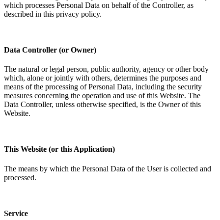
which processes Personal Data on behalf of the Controller, as
described in this privacy policy.​​​​‌ ‍ ​‍​‍‌‍ ‌ ​‍‌‍‍‌‌‍‌ ‌‍‍‌‌‍ ‍​‍​‍​ ‍‍​‍​‍‌ ​ ‌‍​‌‌‍ ‍‌‍‍‌‌ ‌​‌ ‍‌​‍ ‍‌‍‍‌‌‍ ​‍​‍​‍ ​​‍​‍‌‍‍​‌ ​‍‌‍‌‌‌‍‌‍​‍​‍​ ‍‍​‍​‍‌‍‍​‌ ‌​‌ ‌​‌ ​​‌ ​ ​ ‍‍​‍ ​‍ ‌‍ ​​‍ ‌‌‍​‌‌‍ ‍‌‍‌​​‍ ‌‌ ​‍​‍ ‌‌‍‍​‌‍ ‌ ‌​‌‍‌‌‌‍ ​‌ ​ ​‍ ‌‌ ​ ‌ ‌​‌ ‌‌‌‍‌​‌‍‍‌‌‍ ​‍ ‍‌ ‌‍‌‍‌‌‌ ​‍‌‍​ ‌‍‌‌‌‍ ​​‍ ‍‌‍​‌‌ ​​‌ ​​​‍ ‌‍‍‌‌‍ ‍‌ ‌​‌‍‌‌‌‍ ‍‌ ‌​​‍ ‌‍‌‌‌‍‌​‌‍‍‌‌ ‌​​‍ ‌‍ ‌‌‍ ‌‍‌​‌‍‌‌​ ‌‌ ​​‌ ​‍‌‍‌‌‌ ​ ‌‍‌‌‌‍ ‍‌ ‌​‌‍​‌‌ ‌​‌‍‍‌‌‍ ‌‍ ‍​ ‍ ‌‍‍‌‌‍‌​​ ‌​ ​ ‌‍‌‌‌‍​‍​ ‌‌​ ​‌‌‍‌​‌‍​‍​ ​‌​‍ ‌‌‍‌‍​ ‌ ‌‍​‌​ ‌‌​‍ ‌​ ‌​‌‍‌‌​ ‌ ​ ​​​‍ ‌​ ‍‌​ ‌‌​ ​ ​ ‌‌​‍ ‌​ ​​‌‍‌​​ ​​​ ​ ​ ‌‍​ ‌‌​ ‌​​ ​​‌‍‌‌​ ‌‍​ ‌‌​ ​ ​ ‍ ‌ ‌​‌ ‍‌‌ ​​‌‍‌‌​ ‌‌‍‍​‌‍ ‌ ‌​‌‍‌‌‌‍ ​‌‌​ ‌‍‍‌‌ ‌​‌‍‌‌‌‌​​‌‍​‌‌‍‌ ‌‍‌‌​ ‍ ‌ ​​‌‍​‌‌ ‌​‌‍‍​​ ‌‌ ​​‌‍​‌‌‍‌ ‌‍‌‌‌​​‍‌ ‌‌‌‍‍‌‌‍ ​‌‍‌​‌‍‌‌‌ ​‍​‍‌‌​ ‌‌‌​​‍‌‌ ‌‍‍ ‌‍‌‌‌ ‍‌​‍‌‌​ ​ ‌​‌​​‍‌‌​ ​ ‌​‌​​‍‌‌​ ​‍​ ​‍‌‍‌‌​ ‌‍‌‍​ ‌‍‌‌‌‍​‌​ ​‍​ ​‌‌‍​‍​ ​‍‌‍​‍​ ‌‌‌‍‌‌​‍‌‌​ ​‍​ ​‍​‍‌‌​ ‌‌‌​‌​​‍ ‍‌‍​‍‌‍ ‌‍‌​‌ ‍‌​‍‌‌​ ‌‌‌​​‍‌‌ ‌‍‍ ‌‍‌‌‌ ‍‌​‍‌‌​ ​ ‌​‌​​‍‌‌​ ​ ‌​‌​​‍‌‌​ ​‍​ ​‍​ ​‌​ ‌ ​ ​​​ ‌‌​ ‍‌​ ‌ ‌‍‌​​ ‌​​ ‌‍​ ‌‍‌‍‌‍​ ‌ ​‍‌‌​ ​‍​ ​‍​‍‌‌​ ‌‌‌​‌​​‍ ‍‌‍​ ‌‍‍​‌‍‍‌‌‍ ​‌‍‌​‌ ​‍‌‍‌‌‌‍ ‍​‍‌‌​ ‌‌‌​​‍‌‌ ‌‍‍ ‌‍‌‌‌ ‍‌​‍‌‌​ ​ ‌​‌​​‍‌‌​ ​ ‌​‌​​‍‌‌​ ​‍​ ​‍‌‍‌​​ ‌‌‌‍‌‌‌‍​ ​ ‍​​ ‍​​ ‍‌​ ‌‌‌‍‌‍‌‍‌‌​ ​‌‌‍​‌​‍‌‌​ ​‍​ ​‍​‍‌‌​ ‌‌‌​‌​​‍ ‍‌ ‌​‌‍‌‌‌ ‍​‌ ‌​​ ‌‍​‍‌‍​‌‌ ​ ‌‍‌‌‌‌‌‌‌ ​‍‌‍ ​​ ‌‌‍‍​‌ ‌​‌ ‌​‌ ​​‌ ​ ​‍‌‌​ ​ ‌​​‌​‍‌‌​ ​‍‌​‌‍​‍‌‌​ ​‍‌​‌‍‌‍ ​​‍ ‌‌‍​‌‌‍ ‍‌‍‌​​‍ ‌‌ ​‍​‍ ‌‌‍‍​‌‍ ‌ ‌​‌‍‌‌‌‍ ​‌ ​ ​‍ ‌‌ ​ ‌ ‌​‌ ‌‌‌‍‌​‌‍‍‌‌‍ ​‍ ‍‌ ‌‍‌‍‌‌‌ ​‍‌‍​ ‌‍‌‌‌‍ ​​‍ ‍‌‍​‌‌ ​​‌ ​​​‍‌‍‌‍‍‌‌‍‌​​ ‌​ ​ ‌‍‌‌‌‍​‍​ ‌‌​ ​‌‌‍‌​‌‍​‍​ ​‌​‍ ‌‌‍‌‍​ ‌ ‌‍​‌​ ‌‌​‍ ‌​ ‌​‌‍‌‌​ ‌ ​ ​​​‍ ‌​ ‍‌​ ‌‌​ ​ ​ ‌‌​‍ ‌​ ​​‌‍‌​​ ​​​ ​ ​ ‌‍​ ‌‌​ ‌​​ ​​‌‍‌‌​ ‌‍​ ‌‌​ ​ ​‍‌‍‌ ‌​‌ ‍‌‌ ​​‌‍‌‌​ ‌‌‍‍​‌‍ ‌ ‌​‌‍‌‌‌‍ ​‌‌​ ‌‍‍‌‌ ‌​‌‍‌‌‌‌​​‌‍​‌‌‍‌ ‌‍‌‌​‍‌‍‌ ​​‌‍​‌‌ ‌​‌‍‍​​ ‌‌ ​​‌‍​‌‌‍‌ ‌‍‌‌‌​​‍‌ ‌‌‌‍‍‌‌‍ ​‌‍‌​‌‍‌‌‌ ​‍​‍‌‌​ ‌‌‌​​‍‌‌ ‌‍‍ ‌‍‌‌‌ ‍‌​‍‌‌​ ​ ‌​‌​​‍‌‌​ ​ ‌​‌​​‍‌‌​ ​‍​ ​‍‌‍‌‌​ ‌‍‌‍​ ‌‍‌‌‌‍​‌​ ​‍​ ​‌‌‍​‍​ ​‍‌‍​‍​ ‌‌‌‍‌‌​‍‌‌​ ​‍​ ​‍​‍‌‌​ ‌‌‌​‌​​‍ ‍‌‍​‍‌‍ ‌‍‌​‌ ‍‌​‍‌‌​ ‌‌‌​​‍‌‌ ‌‍‍ ‌‍‌‌‌ ‍‌​‍‌‌​ ​ ‌​‌​​‍‌‌​ ​ ‌​‌​​‍‌‌​ ​‍​ ​‍​ ​‌​ ‌ ​ ​​​ ‌‌​ ‍‌​ ‌ ‌‍‌​​ ‌​​ ‌‍​ ‌‍‌‍‌‍​ ‌ ​‍‌‌​ ​‍​ ​‍​‍‌‌​ ‌‌‌​‌​​‍ ‍‌‍​ ‌‍‍​‌‍‍‌‌‍ ​‌‍‌​‌ ​‍‌‍‌‌‌‍ ‍​‍‌‌​ ‌‌‌​​‍‌‌ ‌‍‍ ‌‍‌‌‌ ‍‌​‍‌‌​ ​ ‌​‌​​‍‌‌​ ​ ‌​‌​​‍‌‌​ ​‍​ ​‍‌‍‌​​ ‌‌‌‍‌‌‌‍​ ​ ‍​​ ‍​​ ‍‌​ ‌‌‌‍‌‍‌‍‌‌​ ​‌‌‍​‌​‍‌‌​ ​‍​ ​‍​‍‌‌​ ‌‌‌​‌​​‍ ‍‌ ‌​‌‍‌‌‌ ‍​‌ ‌​​‍‌‍‌ ​​‌‍‌‌‌ ​‍‌ ​ ‌ ​​‌‍‌‌‌‍​ ‌ ‌​‌‍‍‌‌ ‌‍‌‍‌‌​ ‌‌ ​​‌ ‌‌‌‍​‍‌‍ ​‌‍‍‌‌ ​ ‌‍‍​‌‍‌‌‌‍‌​​‍​‍‌ ‌
Data Controller (or Owner)​​​​‌ ‍ ​‍​‍‌‍ ‌ ​‍‌‍‍‌‌‍‌ ‌‍‍‌‌‍ ‍​‍​‍​ ‍‍​‍​‍‌ ​ ‌‍​‌‌‍ ‍‌‍‍‌‌ ‌​‌ ‍‌​‍ ‍‌‍‍‌‌‍ ​‍​‍​‍ ​​‍​‍‌‍‍​‌ ​‍‌‍‌‌‌‍‌‍​‍​‍​ ‍‍​‍​‍‌‍‍​‌ ‌​‌ ‌​‌ ​​‌ ​ ​ ‍‍​‍ ​‍ ‌‍ ​​‍ ‌‌‍​‌‌‍ ‍‌‍‌​​‍ ‌‌ ​‍​‍ ‌‌‍‍​‌‍ ‌ ‌​‌‍‌‌‌‍ ​‌ ​ ​‍ ‌‌ ​ ‌ ‌​‌ ‌‌‌‍‌​‌‍‍‌‌‍ ​‍ ‍‌ ‌‍‌‍‌‌‌ ​‍‌‍​ ‌‍‌‌‌‍ ​​‍ ‍‌‍​‌‌ ​​‌ ​​​‍ ‌‍‍‌‌‍ ‍‌ ‌​‌‍‌‌‌‍ ‍‌ ‌​​‍ ‌‍‌‌‌‍‌​‌‍‍‌‌ ‌​​‍ ‌‍ ‌‌‍ ‌‍‌​‌‍‌‌​ ‌‌ ​​‌ ​‍‌‍‌‌‌ ​ ‌‍‌‌‌‍ ‍‌ ‌​‌‍​‌‌ ‌​‌‍‍‌‌‍ ‌‍ ‍​ ‍ ‌‍‍‌‌‍‌​​ ‌​ ​ ‌‍‌‌‌‍​‍​ ‌‌​ ​‌‌‍‌​‌‍​‍​ ​‌​‍ ‌‌‍‌‍​ ‌ ‌‍​‌​ ‌‌​‍ ‌​ ‌​‌‍‌‌​ ‌ ​ ​​​‍ ‌​ ‍‌​ ‌‌​ ​ ​ ‌‌​‍ ‌​ ​​‌‍‌​​ ​​​ ​ ​ ‌‍​ ‌‌​ ‌​​ ​​‌‍‌‌​ ‌‍​ ‌‌​ ​ ​ ‍ ‌ ‌​‌ ‍‌‌ ​​‌‍‌‌​ ‌‌‍‍​‌‍ ‌ ‌​‌‍‌‌‌‍ ​‌‌​ ‌‍‍‌‌ ‌​‌‍‌‌‌‌​​‌‍​‌‌‍‌ ‌‍‌‌​ ‍ ‌ ​​‌‍​‌‌ ‌​‌‍‍​​ ‌‌ ​​‌‍​‌‌‍‌ ‌‍‌‌‌​​‍‌ ‌‌‌‍‍‌‌‍ ​‌‍‌​‌‍‌‌‌ ​‍​‍‌‌​ ‌‌‌​​‍‌‌ ‌‍‍ ‌‍‌‌‌ ‍‌​‍‌‌​ ​ ‌​‌​​‍‌‌​ ​ ‌​‌​​‍‌‌​ ​‍​ ​‍‌‍‌‌​ ‌‍‌‍​ ‌‍‌‌‌‍​‌​ ​‍​ ​‌‌‍​‍​ ​‍‌‍​‍​ ‌‌‌‍‌‌​‍‌‌​ ​‍​ ​‍​‍‌‌​ ‌‌‌​‌​​‍ ‍‌‍​‍‌‍ ‌‍‌​‌ ‍‌​‍‌‌​ ‌‌‌​​‍‌‌ ‌‍‍ ‌‍‌‌‌ ‍‌​‍‌‌​ ​ ‌​‌​​‍‌‌​ ​ ‌​‌​​‍‌‌​ ​‍​ ​‍‌‍‌‍‌‍​‍​ ​‌‌‍‌‍​ ​​​ ​ ‌‍​‍​ ‌‌‌‍‌​​ ​ ‌‍​‌​ ‌ ​‍‌‌​ ​‍​ ​‍​‍‌‌​ ‌‌‌​‌​​‍ ‍‌‍​ ‌‍‍​‌‍‍‌‌‍ ​‌‍‌​‌ ​‍‌‍‌‌‌‍ ‍​‍‌‌​ ‌‌‌​​‍‌‌ ‌‍‍ ‌‍‌‌‌ ‍‌​‍‌‌​ ​ ‌​‌​​‍‌‌​ ​ ‌​‌​​‍‌‌​ ​‍​ ​‍​ ‍‌​ ​​‌‍‌‍​ ​‌‌‍‌‍‌‍​‌​ ‌​‌‍‌‍‌‍​‍​ ‌​‌‍​ ​ ‌​​‍‌‌​ ​‍​ ​‍​‍‌‌​ ‌‌‌​‌​​‍ ‍‌ ‌​‌‍‌‌‌ ‍​‌ ‌​​ ‌‍​‍‌‍​‌‌ ​ ‌‍‌‌‌‌‌‌‌ ​‍‌‍ ​​ ‌‌‍‍​‌ ‌​‌ ‌​‌ ​​‌ ​ ​‍‌‌​ ​ ‌​​‌​‍‌‌​ ​‍‌​‌‍​‍‌‌​ ​‍‌​‌‍‌‍ ​​‍ ‌‌‍​‌‌‍ ‍‌‍‌​​‍ ‌‌ ​‍​‍ ‌‌‍‍​‌‍ ‌ ‌​‌‍‌‌‌‍ ​‌ ​ ​‍ ‌‌ ​ ‌ ‌​‌ ‌‌‌‍‌​‌‍‍‌‌‍ ​‍ ‍‌ ‌‍‌‍‌‌‌ ​‍‌‍​ ‌‍‌‌‌‍ ​​‍ ‍‌‍​‌‌ ​​‌ ​​​‍‌‍‌‍‍‌‌‍‌​​ ‌​ ​ ‌‍‌‌‌‍​‍​ ‌‌​ ​‌‌‍‌​‌‍​‍​ ​‌​‍ ‌‌‍‌‍​ ‌ ‌‍​‌​ ‌‌​‍ ‌​ ‌​‌‍‌‌​ ‌ ​ ​​​‍ ‌​ ‍‌​ ‌‌​ ​ ​ ‌‌​‍ ‌​ ​​‌‍‌​​ ​​​ ​ ​ ‌‍​ ‌‌​ ‌​​ ​​‌‍‌‌​ ‌‍​ ‌‌​ ​ ​‍‌‍‌ ‌​‌ ‍‌‌ ​​‌‍‌‌​ ‌‌‍‍​‌‍ ‌ ‌​‌‍‌‌‌‍ ​‌‌​ ‌‍‍‌‌ ‌​‌‍‌‌‌‌​​‌‍​‌‌‍‌ ‌‍‌‌​‍‌‍‌ ​​‌‍​‌‌ ‌​‌‍‍​​ ‌‌ ​​‌‍​‌‌‍‌ ‌‍‌‌‌​​‍‌ ‌‌‌‍‍‌‌‍ ​‌‍‌​‌‍‌‌‌ ​‍​‍‌‌​ ‌‌‌​​‍‌‌ ‌‍‍ ‌‍‌‌‌ ‍‌​‍‌‌​ ​ ‌​‌​​‍‌‌​ ​ ‌​‌​​‍‌‌​ ​‍​ ​‍‌‍‌‌​ ‌‍‌‍​ ‌‍‌‌‌‍​‌​ ​‍​ ​‌‌‍​‍​ ​‍‌‍​‍​ ‌‌‌‍‌‌​‍‌‌​ ​‍​ ​‍​‍‌‌​ ‌‌‌​‌​​‍ ‍‌‍​‍‌‍ ‌‍‌​‌ ‍‌​‍‌‌​ ‌‌‌​​‍‌‌ ‌‍‍ ‌‍‌‌‌ ‍‌​‍‌‌​ ​ ‌​‌​​‍‌‌​ ​ ‌​‌​​‍‌‌​ ​‍​ ​‍‌‍‌‍‌‍​‍​ ​‌‌‍‌‍​ ​​​ ​ ‌‍​‍​ ‌‌‌‍‌​​ ​ ‌‍​‌​ ‌ ​‍‌‌​ ​‍​ ​‍​‍‌‌​ ‌‌‌​‌​​‍ ‍‌‍​ ‌‍‍​‌‍‍‌‌‍ ​‌‍‌​‌ ​‍‌‍‌‌‌‍ ‍​‍‌‌​ ‌‌‌​​‍‌‌ ‌‍‍ ‌‍‌‌‌ ‍‌​‍‌‌​ ​ ‌​‌​​‍‌‌​ ​ ‌​‌​​‍‌‌​ ​‍​ ​‍​ ‍‌​ ​​‌‍‌‍​ ​‌‌‍‌‍‌‍​‌​ ‌​‌‍‌‍‌‍​‍​ ‌​‌‍​ ​ ‌​​‍‌‌​ ​‍​ ​‍​‍‌‌​ ‌‌‌​‌​​‍ ‍‌ ‌​‌‍‌‌‌ ‍​‌ ‌​​‍‌‍‌ ​​‌‍‌‌‌ ​‍‌ ​ ‌ ​​‌‍‌‌‌‍​ ‌ ‌​‌‍‍‌‌ ‌‍‌‍‌‌​ ‌‌ ​​‌ ‌‌‌‍​‍‌‍ ​‌‍‍‌‌ ​ ‌‍‍​‌‍‌‌‌‍‌​​‍​‍‌ ‌
The natural or legal person, public authority, agency or other body
which, alone or jointly with others, determines the purposes and
means of the processing of Personal Data, including the security
measures concerning the operation and use of this Website. The
Data Controller, unless otherwise specified, is the Owner of this
Website.​​​​‌ ‍ ​‍​‍‌‍ ‌ ​‍‌‍‍‌‌‍‌ ‌‍‍‌‌‍ ‍​‍​‍​ ‍‍​‍​‍‌ ​ ‌‍​‌‌‍ ‍‌‍‍‌‌ ‌​‌ ‍‌​‍ ‍‌‍‍‌‌‍ ​‍​‍​‍ ​​‍​‍‌‍‍​‌ ​‍‌‍‌‌‌‍‌‍​‍​‍​ ‍‍​‍​‍‌‍‍​‌ ‌​‌ ‌​‌ ​​‌ ​ ​ ‍‍​‍ ​‍ ‌‍ ​​‍ ‌‌‍​‌‌‍ ‍‌‍‌​​‍ ‌‌ ​‍​‍ ‌‌‍‍​‌‍ ‌ ‌​‌‍‌‌‌‍ ​‌ ​ ​‍ ‌‌ ​ ‌ ‌​‌ ‌‌‌‍‌​‌‍‍‌‌‍ ​‍ ‍‌ ‌‍‌‍‌‌‌ ​‍‌‍​ ‌‍‌‌‌‍ ​​‍ ‍‌‍​‌‌ ​​‌ ​​​‍ ‌‍‍‌‌‍ ‍‌ ‌​‌‍‌‌‌‍ ‍‌ ‌​​‍ ‌‍‌‌‌‍‌​‌‍‍‌‌ ‌​​‍ ‌‍ ‌‌‍ ‌‍‌​‌‍‌‌​ ‌‌ ​​‌ ​‍‌‍‌‌‌ ​ ‌‍‌‌‌‍ ‍‌ ‌​‌‍​‌‌ ‌​‌‍‍‌‌‍ ‌‍ ‍​ ‍ ‌‍‍‌‌‍‌​​ ‌​ ​ ‌‍‌‌‌‍​‍​ ‌‌​ ​‌‌‍‌​‌‍​‍​ ​‌​‍ ‌‌‍‌‍​ ‌ ‌‍​‌​ ‌‌​‍ ‌​ ‌​‌‍‌‌​ ‌ ​ ​​​‍ ‌​ ‍‌​ ‌‌​ ​ ​ ‌‌​‍ ‌​ ​​‌‍‌​​ ​​​ ​ ​ ‌‍​ ‌‌​ ‌​​ ​​‌‍‌‌​ ‌‍​ ‌‌​ ​ ​ ‍ ‌ ‌​‌ ‍‌‌ ​​‌‍‌‌​ ‌‌‍‍​‌‍ ‌ ‌​‌‍‌‌‌‍ ​‌‌​ ‌‍‍‌‌ ‌​‌‍‌‌‌‌​​‌‍​‌‌‍‌ ‌‍‌‌​ ‍ ‌ ​​‌‍​‌‌ ‌​‌‍‍​​ ‌‌ ​​‌‍​‌‌‍‌ ‌‍‌‌‌​​‍‌ ‌‌‌‍‍‌‌‍ ​‌‍‌​‌‍‌‌‌ ​‍​‍‌‌​ ‌‌‌​​‍‌‌ ‌‍‍ ‌‍‌‌‌ ‍‌​‍‌‌​ ​ ‌​‌​​‍‌‌​ ​ ‌​‌​​‍‌‌​ ​‍​ ​‍‌‍‌‌​ ‌‍‌‍​ ‌‍‌‌‌‍​‌​ ​‍​ ​‌‌‍​‍​ ​‍‌‍​‍​ ‌‌‌‍‌‌​‍‌‌​ ​‍​ ​‍​‍‌‌​ ‌‌‌​‌​​‍ ‍‌‍​‍‌‍ ‌‍‌​‌ ‍‌​‍‌‌​ ‌‌‌​​‍‌‌ ‌‍‍ ‌‍‌‌‌ ‍‌​‍‌‌​ ​ ‌​‌​​‍‌‌​ ​ ‌​‌​​‍‌‌​ ​‍​ ​‍‌‍​‍‌‍‌‌‌‍​ ​ ​​​ ‌​​ ‍​​ ‌‍‌‍‌​​ ‌‍​ ‌‍​ ‌‍‌‍​‌​‍‌‌​ ​‍​ ​‍​‍‌‌​ ‌‌‌​‌​​‍ ‍‌‍​ ‌‍‍​‌‍‍‌‌‍ ​‌‍‌​‌ ​‍‌‍‌‌‌‍ ‍​‍‌‌​ ‌‌‌​​‍‌‌ ‌‍‍ ‌‍‌‌‌ ‍‌​‍‌‌​ ​ ‌​‌​​‍‌‌​ ​ ‌​‌​​‍‌‌​ ​‍​ ​‍​ ​‌‌‍​ ​ ‍‌​ ‌‍​ ‌‌​ ‍​​ ‍​​ ​ ​ ‌ ‌‍‌​‌‍‌‍‌‍‌​​‍‌‌​ ​‍​ ​‍​‍‌‌​ ‌‌‌​‌​​‍ ‍‌ ‌​‌‍‌‌‌ ‍​‌ ‌​​ ‌‍​‍‌‍​‌‌ ​ ‌‍‌‌‌‌‌‌‌ ​‍‌‍ ​​ ‌‌‍‍​‌ ‌​‌ ‌​‌ ​​‌ ​ ​‍‌‌​ ​ ‌​​‌​‍‌‌​ ​‍‌​‌‍​‍‌‌​ ​‍‌​‌‍‌‍ ​​‍ ‌‌‍​‌‌‍ ‍‌‍‌​​‍ ‌‌ ​‍​‍ ‌‌‍‍​‌‍ ‌ ‌​‌‍‌‌‌‍ ​‌ ​ ​‍ ‌‌ ​ ‌ ‌​‌ ‌‌‌‍‌​‌‍‍‌‌‍ ​‍ ‍‌ ‌‍‌‍‌‌‌ ​‍‌‍​ ‌‍‌‌‌‍ ​​‍ ‍‌‍​‌‌ ​​‌ ​​​‍‌‍‌‍‍‌‌‍‌​​ ‌​ ​ ‌‍‌‌‌‍​‍​ ‌‌​ ​‌‌‍‌​‌‍​‍​ ​‌​‍ ‌‌‍‌‍​ ‌ ‌‍​‌​ ‌‌​‍ ‌​ ‌​‌‍‌‌​ ‌ ​ ​​​‍ ‌​ ‍‌​ ‌‌​ ​ ​ ‌‌​‍ ‌​ ​​‌‍‌​​ ​​​ ​ ​ ‌‍​ ‌‌​ ‌​​ ​​‌‍‌‌​ ‌‍​ ‌‌​ ​ ​‍‌‍‌ ‌​‌ ‍‌‌ ​​‌‍‌‌​ ‌‌‍‍​‌‍ ‌ ‌​‌‍‌‌‌‍ ​‌‌​ ‌‍‍‌‌ ‌​‌‍‌‌‌‌​​‌‍​‌‌‍‌ ‌‍‌‌​‍‌‍‌ ​​‌‍​‌‌ ‌​‌‍‍​​ ‌‌ ​​‌‍​‌‌‍‌ ‌‍‌‌‌​​‍‌ ‌‌‌‍‍‌‌‍ ​‌‍‌​‌‍‌‌‌ ​‍​‍‌‌​ ‌‌‌​​‍‌‌ ‌‍‍ ‌‍‌‌‌ ‍‌​‍‌‌​ ​ ‌​‌​​‍‌‌​ ​ ‌​‌​​‍‌‌​ ​‍​ ​‍‌‍‌‌​ ‌‍‌‍​ ‌‍‌‌‌‍​‌​ ​‍​ ​‌‌‍​‍​ ​‍‌‍​‍​ ‌‌‌‍‌‌​‍‌‌​ ​‍​ ​‍​‍‌‌​ ‌‌‌​‌​​‍ ‍‌‍​‍‌‍ ‌‍‌​‌ ‍‌​‍‌‌​ ‌‌‌​​‍‌‌ ‌‍‍ ‌‍‌‌‌ ‍‌​‍‌‌​ ​ ‌​‌​​‍‌‌​ ​ ‌​‌​​‍‌‌​ ​‍​ ​‍‌‍​‍‌‍‌‌‌‍​ ​ ​​​ ‌​​ ‍​​ ‌‍‌‍‌​​ ‌‍​ ‌‍​ ‌‍‌‍​‌​‍‌‌​ ​‍​ ​‍​‍‌‌​ ‌‌‌​‌​​‍ ‍‌‍​ ‌‍‍​‌‍‍‌‌‍ ​‌‍‌​‌ ​‍‌‍‌‌‌‍ ‍​‍‌‌​ ‌‌‌​​‍‌‌ ‌‍‍ ‌‍‌‌‌ ‍‌​‍‌‌​ ​ ‌​‌​​‍‌‌​ ​ ‌​‌​​‍‌‌​ ​‍​ ​‍​ ​‌‌‍​ ​ ‍‌​ ‌‍​ ‌‌​ ‍​​ ‍​​ ​ ​ ‌ ‌‍‌​‌‍‌‍‌‍‌​​‍‌‌​ ​‍​ ​‍​‍‌‌​ ‌‌‌​‌​​‍ ‍‌ ‌​‌‍‌‌‌ ‍​‌ ‌​​‍‌‍‌ ​​‌‍‌‌‌ ​‍‌ ​ ‌ ​​‌‍‌‌‌‍​ ‌ ‌​‌‍‍‌‌ ‌‍‌‍‌‌​ ‌‌ ​​‌ ‌‌‌‍​‍‌‍ ​‌‍‍‌‌ ​ ‌‍‍​‌‍‌‌‌‍‌​​‍​‍‌ ‌
This Website (or this Application)​​​​‌ ‍ ​‍​‍‌‍ ‌ ​‍‌‍‍‌‌‍‌ ‌‍‍‌‌‍ ‍​‍​‍​ ‍‍​‍​‍‌ ​ ‌‍​‌‌‍ ‍‌‍‍‌‌ ‌​‌ ‍‌​‍ ‍‌‍‍‌‌‍ ​‍​‍​‍ ​​‍​‍‌‍‍​‌ ​‍‌‍‌‌‌‍‌‍​‍​‍​ ‍‍​‍​‍‌‍‍​‌ ‌​‌ ‌​‌ ​​‌ ​ ​ ‍‍​‍ ​‍ ‌‍ ​​‍ ‌‌‍​‌‌‍ ‍‌‍‌​​‍ ‌‌ ​‍​‍ ‌‌‍‍​‌‍ ‌ ‌​‌‍‌‌‌‍ ​‌ ​ ​‍ ‌‌ ​ ‌ ‌​‌ ‌‌‌‍‌​‌‍‍‌‌‍ ​‍ ‍‌ ‌‍‌‍‌‌‌ ​‍‌‍​ ‌‍‌‌‌‍ ​​‍ ‍‌‍​‌‌ ​​‌ ​​​‍ ‌‍‍‌‌‍ ‍‌ ‌​‌‍‌‌‌‍ ‍‌ ‌​​‍ ‌‍‌‌‌‍‌​‌‍‍‌‌ ‌​​‍ ‌‍ ‌‌‍ ‌‍‌​‌‍‌‌​ ‌‌ ​​‌ ​‍‌‍‌‌‌ ​ ‌‍‌‌‌‍ ‍‌ ‌​‌‍​‌‌ ‌​‌‍‍‌‌‍ ‌‍ ‍​ ‍ ‌‍‍‌‌‍‌​​ ‌​ ​ ‌‍‌‌‌‍​‍​ ‌‌​ ​‌‌‍‌​‌‍​‍​ ​‌​‍ ‌‌‍‌‍​ ‌ ‌‍​‌​ ‌‌​‍ ‌​ ‌​‌‍‌‌​ ‌ ​ ​​​‍ ‌​ ‍‌​ ‌‌​ ​ ​ ‌‌​‍ ‌​ ​​‌‍‌​​ ​​​ ​ ​ ‌‍​ ‌‌​ ‌​​ ​​‌‍‌‌​ ‌‍​ ‌‌​ ​ ​ ‍ ‌ ‌​‌ ‍‌‌ ​​‌‍‌‌​ ‌‌‍‍​‌‍ ‌ ‌​‌‍‌‌‌‍ ​‌‌​ ‌‍‍‌‌ ‌​‌‍‌‌‌‌​​‌‍​‌‌‍‌ ‌‍‌‌​ ‍ ‌ ​​‌‍​‌‌ ‌​‌‍‍​​ ‌‌ ​​‌‍​‌‌‍‌ ‌‍‌‌‌​​‍‌ ‌‌‌‍‍‌‌‍ ​‌‍‌​‌‍‌‌‌ ​‍​‍‌‌​ ‌‌‌​​‍‌‌ ‌‍‍ ‌‍‌‌‌ ‍‌​‍‌‌​ ​ ‌​‌​​‍‌‌​ ​ ‌​‌​​‍‌‌​ ​‍​ ​‍‌‍‌‌​ ‌‍‌‍​ ‌‍‌‌‌‍​‌​ ​‍​ ​‌‌‍​‍​ ​‍‌‍​‍​ ‌‌‌‍‌‌​‍‌‌​ ​‍​ ​‍​‍‌‌​ ‌‌‌​‌​​‍ ‍‌‍​‍‌‍ ‌‍‌​‌ ‍‌​‍‌‌​ ‌‌‌​​‍‌‌ ‌‍‍ ‌‍‌‌‌ ‍‌​‍‌‌​ ​ ‌​‌​​‍‌‌​ ​ ‌​‌​​‍‌‌​ ​‍​ ​‍​ ​ ‌‍‌‌‌‍‌​​ ‍‌‌‍​‌​ ‌‍‌‍‌​​ ​‌​ ‌‍‌‍‌​​ ‍‌‌‍‌‌​‍‌‌​ ​‍​ ​‍​‍‌‌​ ‌‌‌​‌​​‍ ‍‌‍​ ‌‍‍​‌‍‍‌‌‍ ​‌‍‌​‌ ​‍‌‍‌‌‌‍ ‍​‍‌‌​ ‌‌‌​​‍‌‌ ‌‍‍ ‌‍‌‌‌ ‍‌​‍‌‌​ ​ ‌​‌​​‍‌‌​ ​ ‌​‌​​‍‌‌​ ​‍​ ​‍‌‍‌‍​ ​ ​ ​‌‌‍​‍​ ‌​‌‍​‍​ ‌‍​ ‌ ​ ​‍‌‍​‌​ ‌‍​ ‌‌​‍‌‌​ ​‍​ ​‍​‍‌‌​ ‌‌‌​‌​​‍ ‍‌ ‌​‌‍‌‌‌ ‍​‌ ‌​​ ‌‍​‍‌‍​‌‌ ​ ‌‍‌‌‌‌‌‌‌ ​‍‌‍ ​​ ‌‌‍‍​‌ ‌​‌ ‌​‌ ​​‌ ​ ​‍‌‌​ ​ ‌​​‌​‍‌‌​ ​‍‌​‌‍​‍‌‌​ ​‍‌​‌‍‌‍ ​​‍ ‌‌‍​‌‌‍ ‍‌‍‌​​‍ ‌‌ ​‍​‍ ‌‌‍‍​‌‍ ‌ ‌​‌‍‌‌‌‍ ​‌ ​ ​‍ ‌‌ ​ ‌ ‌​‌ ‌‌‌‍‌​‌‍‍‌‌‍ ​‍ ‍‌ ‌‍‌‍‌‌‌ ​‍‌‍​ ‌‍‌‌‌‍ ​​‍ ‍‌‍​‌‌ ​​‌ ​​​‍‌‍‌‍‍‌‌‍‌​​ ‌​ ​ ‌‍‌‌‌‍​‍​ ‌‌​ ​‌‌‍‌​‌‍​‍​ ​‌​‍ ‌‌‍‌‍​ ‌ ‌‍​‌​ ‌‌​‍ ‌​ ‌​‌‍‌‌​ ‌ ​ ​​​‍ ‌​ ‍‌​ ‌‌​ ​ ​ ‌‌​‍ ‌​ ​​‌‍‌​​ ​​​ ​ ​ ‌‍​ ‌‌​ ‌​​ ​​‌‍‌‌​ ‌‍​ ‌‌​ ​ ​‍‌‍‌ ‌​‌ ‍‌‌ ​​‌‍‌‌​ ‌‌‍‍​‌‍ ‌ ‌​‌‍‌‌‌‍ ​‌‌​ ‌‍‍‌‌ ‌​‌‍‌‌‌‌​​‌‍​‌‌‍‌ ‌‍‌‌​‍‌‍‌ ​​‌‍​‌‌ ‌​‌‍‍​​ ‌‌ ​​‌‍​‌‌‍‌ ‌‍‌‌‌​​‍‌ ‌‌‌‍‍‌‌‍ ​‌‍‌​‌‍‌‌‌ ​‍​‍‌‌​ ‌‌‌​​‍‌‌ ‌‍‍ ‌‍‌‌‌ ‍‌​‍‌‌​ ​ ‌​‌​​‍‌‌​ ​ ‌​‌​​‍‌‌​ ​‍​ ​‍‌‍‌‌​ ‌‍‌‍​ ‌‍‌‌‌‍​‌​ ​‍​ ​‌‌‍​‍​ ​‍‌‍​‍​ ‌‌‌‍‌‌​‍‌‌​ ​‍​ ​‍​‍‌‌​ ‌‌‌​‌​​‍ ‍‌‍​‍‌‍ ‌‍‌​‌ ‍‌​‍‌‌​ ‌‌‌​​‍‌‌ ‌‍‍ ‌‍‌‌‌ ‍‌​‍‌‌​ ​ ‌​‌​​‍‌‌​ ​ ‌​‌​​‍‌‌​ ​‍​ ​‍​ ​ ‌‍‌‌‌‍‌​​ ‍‌‌‍​‌​ ‌‍‌‍‌​​ ​‌​ ‌‍‌‍‌​​ ‍‌‌‍‌‌​‍‌‌​ ​‍​ ​‍​‍‌‌​ ‌‌‌​‌​​‍ ‍‌‍​ ‌‍‍​‌‍‍‌‌‍ ​‌‍‌​‌ ​‍‌‍‌‌‌‍ ‍​‍‌‌​ ‌‌‌​​‍‌‌ ‌‍‍ ‌‍‌‌‌ ‍‌​‍‌‌​ ​ ‌​‌​​‍‌‌​ ​ ‌​‌​​‍‌‌​ ​‍​ ​‍‌‍‌‍​ ​ ​ ​‌‌‍​‍​ ‌​‌‍​‍​ ‌‍​ ‌ ​ ​‍‌‍​‌​ ‌‍​ ‌‌​‍‌‌​ ​‍​ ​‍​‍‌‌​ ‌‌‌​‌​​‍ ‍‌ ‌​‌‍‌‌‌ ‍​‌ ‌​​‍‌‍‌ ​​‌‍‌‌‌ ​‍‌ ​ ‌ ​​‌‍‌‌‌‍​ ‌ ‌​‌‍‍‌‌ ‌‍‌‍‌‌​ ‌‌ ​​‌ ‌‌‌‍​‍‌‍ ​‌‍‍‌‌ ​ ‌‍‍​‌‍‌‌‌‍‌​​‍​‍‌ ‌
The means by which the Personal Data of the User is collected and
processed.​​​​‌ ‍ ​‍​‍‌‍ ‌ ​‍‌‍‍‌‌‍‌ ‌‍‍‌‌‍ ‍​‍​‍​ ‍‍​‍​‍‌ ​ ‌‍​‌‌‍ ‍‌‍‍‌‌ ‌​‌ ‍‌​‍ ‍‌‍‍‌‌‍ ​‍​‍​‍ ​​‍​‍‌‍‍​‌ ​‍‌‍‌‌‌‍‌‍​‍​‍​ ‍‍​‍​‍‌‍‍​‌ ‌​‌ ‌​‌ ​​‌ ​ ​ ‍‍​‍ ​‍ ‌‍ ​​‍ ‌‌‍​‌‌‍ ‍‌‍‌​​‍ ‌‌ ​‍​‍ ‌‌‍‍​‌‍ ‌ ‌​‌‍‌‌‌‍ ​‌ ​ ​‍ ‌‌ ​ ‌ ‌​‌ ‌‌‌‍‌​‌‍‍‌‌‍ ​‍ ‍‌ ‌‍‌‍‌‌‌ ​‍‌‍​ ‌‍‌‌‌‍ ​​‍ ‍‌‍​‌‌ ​​‌ ​​​‍ ‌‍‍‌‌‍ ‍‌ ‌​‌‍‌‌‌‍ ‍‌ ‌​​‍ ‌‍‌‌‌‍‌​‌‍‍‌‌ ‌​​‍ ‌‍ ‌‌‍ ‌‍‌​‌‍‌‌​ ‌‌ ​​‌ ​‍‌‍‌‌‌ ​ ‌‍‌‌‌‍ ‍‌ ‌​‌‍​‌‌ ‌​‌‍‍‌‌‍ ‌‍ ‍​ ‍ ‌‍‍‌‌‍‌​​ ‌​ ​ ‌‍‌‌‌‍​‍​ ‌‌​ ​‌‌‍‌​‌‍​‍​ ​‌​‍ ‌‌‍‌‍​ ‌ ‌‍​‌​ ‌‌​‍ ‌​ ‌​‌‍‌‌​ ‌ ​ ​​​‍ ‌​ ‍‌​ ‌‌​ ​ ​ ‌‌​‍ ‌​ ​​‌‍‌​​ ​​​ ​ ​ ‌‍​ ‌‌​ ‌​​ ​​‌‍‌‌​ ‌‍​ ‌‌​ ​ ​ ‍ ‌ ‌​‌ ‍‌‌ ​​‌‍‌‌​ ‌‌‍‍​‌‍ ‌ ‌​‌‍‌‌‌‍ ​‌‌​ ‌‍‍‌‌ ‌​‌‍‌‌‌‌​​‌‍​‌‌‍‌ ‌‍‌‌​ ‍ ‌ ​​‌‍​‌‌ ‌​‌‍‍​​ ‌‌ ​​‌‍​‌‌‍‌ ‌‍‌‌‌​​‍‌ ‌‌‌‍‍‌‌‍ ​‌‍‌​‌‍‌‌‌ ​‍​‍‌‌​ ‌‌‌​​‍‌‌ ‌‍‍ ‌‍‌‌‌ ‍‌​‍‌‌​ ​ ‌​‌​​‍‌‌​ ​ ‌​‌​​‍‌‌​ ​‍​ ​‍‌‍‌‌​ ‌‍‌‍​ ‌‍‌‌‌‍​‌​ ​‍​ ​‌‌‍​‍​ ​‍‌‍​‍​ ‌‌‌‍‌‌​‍‌‌​ ​‍​ ​‍​‍‌‌​ ‌‌‌​‌​​‍ ‍‌‍​‍‌‍ ‌‍‌​‌ ‍‌​‍‌‌​ ‌‌‌​​‍‌‌ ‌‍‍ ‌‍‌‌‌ ‍‌​‍‌‌​ ​ ‌​‌​​‍‌‌​ ​ ‌​‌​​‍‌‌​ ​‍​ ​‍​ ​​​ ‌‍‌‍‌​​ ‌‍​ ‌‍‌‍‌‍​ ‍​​ ​‌‌‍​‍​ ​​​ ‍​​ ‌‍​‍‌‌​ ​‍​ ​‍​‍‌‌​ ‌‌‌​‌​​‍ ‍‌‍​ ‌‍‍​‌‍‍‌‌‍ ​‌‍‌​‌ ​‍‌‍‌‌‌‍ ‍​‍‌‌​ ‌‌‌​​‍‌‌ ‌‍‍ ‌‍‌‌‌ ‍‌​‍‌‌​ ​ ‌​‌​​‍‌‌​ ​ ‌​‌​​‍‌‌​ ​‍​ ​‍​ ​ ‌‍​ ‌‍​ ​ ‍​​ ​ ​ ‍​​ ​ ​ ‌ ​ ‌‍‌‍​ ‌‍‌​​ ‌‌​‍‌‌​ ​‍​ ​‍​‍‌‌​ ‌‌‌​‌​​‍ ‍‌ ‌​‌‍‌‌‌ ‍​‌ ‌​​ ‌‍​‍‌‍​‌‌ ​ ‌‍‌‌‌‌‌‌‌ ​‍‌‍ ​​ ‌‌‍‍​‌ ‌​‌ ‌​‌ ​​‌ ​ ​‍‌‌​ ​ ‌​​‌​‍‌‌​ ​‍‌​‌‍​‍‌‌​ ​‍‌​‌‍‌‍ ​​‍ ‌‌‍​‌‌‍ ‍‌‍‌​​‍ ‌‌ ​‍​‍ ‌‌‍‍​‌‍ ‌ ‌​‌‍‌‌‌‍ ​‌ ​ ​‍ ‌‌ ​ ‌ ‌​‌ ‌‌‌‍‌​‌‍‍‌‌‍ ​‍ ‍‌ ‌‍‌‍‌‌‌ ​‍‌‍​ ‌‍‌‌‌‍ ​​‍ ‍‌‍​‌‌ ​​‌ ​​​‍‌‍‌‍‍‌‌‍‌​​ ‌​ ​ ‌‍‌‌‌‍​‍​ ‌‌​ ​‌‌‍‌​‌‍​‍​ ​‌​‍ ‌‌‍‌‍​ ‌ ‌‍​‌​ ‌‌​‍ ‌​ ‌​‌‍‌‌​ ‌ ​ ​​​‍ ‌​ ‍‌​ ‌‌​ ​ ​ ‌‌​‍ ‌​ ​​‌‍‌​​ ​​​ ​ ​ ‌‍​ ‌‌​ ‌​​ ​​‌‍‌‌​ ‌‍​ ‌‌​ ​ ​‍‌‍‌ ‌​‌ ‍‌‌ ​​‌‍‌‌​ ‌‌‍‍​‌‍ ‌ ‌​‌‍‌‌‌‍ ​‌‌​ ‌‍‍‌‌ ‌​‌‍‌‌‌‌​​‌‍​‌‌‍‌ ‌‍‌‌​‍‌‍‌ ​​‌‍​‌‌ ‌​‌‍‍​​ ‌‌ ​​‌‍​‌‌‍‌ ‌‍‌‌‌​​‍‌ ‌‌‌‍‍‌‌‍ ​‌‍‌​‌‍‌‌‌ ​‍​‍‌‌​ ‌‌‌​​‍‌‌ ‌‍‍ ‌‍‌‌‌ ‍‌​‍‌‌​ ​ ‌​‌​​‍‌‌​ ​ ‌​‌​​‍‌‌​ ​‍​ ​‍‌‍‌‌​ ‌‍‌‍​ ‌‍‌‌‌‍​‌​ ​‍​ ​‌‌‍​‍​ ​‍‌‍​‍​ ‌‌‌‍‌‌​‍‌‌​ ​‍​ ​‍​‍‌‌​ ‌‌‌​‌​​‍ ‍‌‍​‍‌‍ ‌‍‌​‌ ‍‌​‍‌‌​ ‌‌‌​​‍‌‌ ‌‍‍ ‌‍‌‌‌ ‍‌​‍‌‌​ ​ ‌​‌​​‍‌‌​ ​ ‌​‌​​‍‌‌​ ​‍​ ​‍​ ​​​ ‌‍‌‍‌​​ ‌‍​ ‌‍‌‍‌‍​ ‍​​ ​‌‌‍​‍​ ​​​ ‍​​ ‌‍​‍‌‌​ ​‍​ ​‍​‍‌‌​ ‌‌‌​‌​​‍ ‍‌‍​ ‌‍‍​‌‍‍‌‌‍ ​‌‍‌​‌ ​‍‌‍‌‌‌‍ ‍​‍‌‌​ ‌‌‌​​‍‌‌ ‌‍‍ ‌‍‌‌‌ ‍‌​‍‌‌​ ​ ‌​‌​​‍‌‌​ ​ ‌​‌​​‍‌‌​ ​‍​ ​‍​ ​ ‌‍​ ‌‍​ ​ ‍​​ ​ ​ ‍​​ ​ ​ ‌ ​ ‌‍‌‍​ ‌‍‌​​ ‌‌​‍‌‌​ ​‍​ ​‍​‍‌‌​ ‌‌‌​‌​​‍ ‍‌ ‌​‌‍‌‌‌ ‍​‌ ‌​​‍‌‍‌ ​​‌‍‌‌‌ ​‍‌ ​ ‌ ​​‌‍‌‌‌‍​ ‌ ‌​‌‍‍‌‌ ‌‍‌‍‌‌​ ‌‌ ​​‌ ‌‌‌‍​‍‌‍ ​‌‍‍‌‌ ​ ‌‍‍​‌‍‌‌‌‍‌​​‍​‍‌ ‌
Service​​​​‌ ‍ ​‍​‍‌‍ ‌ ​‍‌‍‍‌‌‍‌ ‌‍‍‌‌‍ ‍​‍​‍​ ‍‍​‍​‍‌ ​ ‌‍​‌‌‍ ‍‌‍‍‌‌ ‌​‌ ‍‌​‍ ‍‌‍‍‌‌‍ ​‍​‍​‍ ​​‍​‍‌‍‍​‌ ​‍‌‍‌‌‌‍‌‍​‍​‍​ ‍‍​‍​‍‌‍‍​‌ ‌​‌ ‌​‌ ​​‌ ​ ​ ‍‍​‍ ​‍ ‌‍ ​​‍ ‌‌‍​‌‌‍ ‍‌‍‌​​‍ ‌‌ ​‍​‍ ‌‌‍‍​‌‍ ‌ ‌​‌‍‌‌‌‍ ​‌ ​ ​‍ ‌‌ ​ ‌ ‌​‌ ‌‌‌‍‌​‌‍‍‌‌‍ ​‍ ‍‌ ‌‍‌‍‌‌‌ ​‍‌‍​ ‌‍‌‌‌‍ ​​‍ ‍‌‍​‌‌ ​​‌ ​​​‍ ‌‍‍‌‌‍ ‍‌ ‌​‌‍‌‌‌‍ ‍‌ ‌​​‍ ‌‍‌‌‌‍‌​‌‍‍‌‌ ‌​​‍ ‌‍ ‌‌‍ ‌‍‌​‌‍‌‌​ ‌‌ ​​‌ ​‍‌‍‌‌‌ ​ ‌‍‌‌‌‍ ‍‌ ‌​‌‍​‌‌ ‌​‌‍‍‌‌‍ ‌‍ ‍​ ‍ ‌‍‍‌‌‍‌​​ ‌​ ​ ‌‍‌‌‌‍​‍​ ‌‌​ ​‌‌‍‌​‌‍​‍​ ​‌​‍ ‌‌‍‌‍​ ‌ ‌‍​‌​ ‌‌​‍ ‌​ ‌​‌‍‌‌​ ‌ ​ ​​​‍ ‌​ ‍‌​ ‌‌​ ​ ​ ‌‌​‍ ‌​ ​​‌‍‌​​ ​​​ ​ ​ ‌‍​ ‌‌​ ‌​​ ​​‌‍‌‌​ ‌‍​ ‌‌​ ​ ​ ‍ ‌ ‌​‌ ‍‌‌ ​​‌‍‌‌​ ‌‌‍‍​‌‍ ‌ ‌​‌‍‌‌‌‍ ​‌‌​ ‌‍‍‌‌ ‌​‌‍‌‌‌‌​​‌‍​‌‌‍‌ ‌‍‌‌​ ‍ ‌ ​​‌‍​‌‌ ‌​‌‍‍​​ ‌‌ ​​‌‍​‌‌‍‌ ‌‍‌‌‌​​‍‌ ‌‌‌‍‍‌‌‍ ​‌‍‌​‌‍‌‌‌ ​‍​‍‌‌​ ‌‌‌​​‍‌‌ ‌‍‍ ‌‍‌‌‌ ‍‌​‍‌‌​ ​ ‌​‌​​‍‌‌​ ​ ‌​‌​​‍‌‌​ ​‍​ ​‍‌‍‌‌​ ‌‍‌‍​ ‌‍‌‌‌‍​‌​ ​‍​ ​‌‌‍​‍​ ​‍‌‍​‍​ ‌‌‌‍‌‌​‍‌‌​ ​‍​ ​‍​‍‌‌​ ‌‌‌​‌​​‍ ‍‌‍​‍‌‍ ‌‍‌​‌ ‍‌​‍‌‌​ ‌‌‌​​‍‌‌ ‌‍‍ ‌‍‌‌‌ ‍‌​‍‌‌​ ​ ‌​‌​​‍‌‌​ ​ ‌​‌​​‍‌‌​ ​‍​ ​‍‌‍‌‌‌‍​ ‌‍‌​‌‍‌‍​ ‌​‌‍‌‍​ ‍‌‌‍​‌​ ​‍​ ‍‌​ ‌‌​ ​‌​‍‌‌​ ​‍​ ​‍​‍‌‌​ ‌‌‌​‌​​‍ ‍‌‍​ ‌‍‍​‌‍‍‌‌‍ ​‌‍‌​‌ ​‍‌‍‌‌‌‍ ‍​‍‌‌​ ‌‌‌​​‍‌‌ ‌‍‍ ‌‍‌‌‌ ‍‌​‍‌‌​ ​ ‌​‌​​‍‌‌​ ​ ‌​‌​​‍‌‌​ ​‍​ ​‍​ ‌​‌‍​ ​ ​ ​ ‌‍‌‍​ ‌‍​‍‌‍​‍‌‍‌​​ ​‌‌‍​ ​ ‍‌​ ‍‌​‍‌‌​ ​‍​ ​‍​‍‌‌​ ‌‌‌​‌​​‍ ‍‌ ‌​‌‍‌‌‌ ‍​‌ ‌​​ ‌‍​‍‌‍​‌‌ ​ ‌‍‌‌‌‌‌‌‌ ​‍‌‍ ​​ ‌‌‍‍​‌ ‌​‌ ‌​‌ ​​‌ ​ ​‍‌‌​ ​ ‌​​‌​‍‌‌​ ​‍‌​‌‍​‍‌‌​ ​‍‌​‌‍‌‍ ​​‍ ‌‌‍​‌‌‍ ‍‌‍‌​​‍ ‌‌ ​‍​‍ ‌‌‍‍​‌‍ ‌ ‌​‌‍‌‌‌‍ ​‌ ​ ​‍ ‌‌ ​ ‌ ‌​‌ ‌‌‌‍‌​‌‍‍‌‌‍ ​‍ ‍‌ ‌‍‌‍‌‌‌ ​‍‌‍​ ‌‍‌‌‌‍ ​​‍ ‍‌‍​‌‌ ​​‌ ​​​‍‌‍‌‍‍‌‌‍‌​​ ‌​ ​ ‌‍‌‌‌‍​‍​ ‌‌​ ​‌‌‍‌​‌‍​‍​ ​‌​‍ ‌‌‍‌‍​ ‌ ‌‍​‌​ ‌‌​‍ ‌​ ‌​‌‍‌‌​ ‌ ​ ​​​‍ ‌​ ‍‌​ ‌‌​ ​ ​ ‌‌​‍ ‌​ ​​‌‍‌​​ ​​​ ​ ​ ‌‍​ ‌‌​ ‌​​ ​​‌‍‌‌​ ‌‍​ ‌‌​ ​ ​‍‌‍‌ ‌​‌ ‍‌‌ ​​‌‍‌‌​ ‌‌‍‍​‌‍ ‌ ‌​‌‍‌‌‌‍ ​‌‌​ ‌‍‍‌‌ ‌​‌‍‌‌‌‌​​‌‍​‌‌‍‌ ‌‍‌‌​‍‌‍‌ ​​‌‍​‌‌ ‌​‌‍‍​​ ‌‌ ​​‌‍​‌‌‍‌ ‌‍‌‌‌​​‍‌ ‌‌‌‍‍‌‌‍ ​‌‍‌​‌‍‌‌‌ ​‍​‍‌‌​ ‌‌‌​​‍‌‌ ‌‍‍ ‌‍‌‌‌ ‍‌​‍‌‌​ ​ ‌​‌​​‍‌‌​ ​ ‌​‌​​‍‌‌​ ​‍​ ​‍‌‍‌‌​ ‌‍‌‍​ ‌‍‌‌‌‍​‌​ ​‍​ ​‌‌‍​‍​ ​‍‌‍​‍​ ‌‌‌‍‌‌​‍‌‌​ ​‍​ ​‍​‍‌‌​ ‌‌‌​‌​​‍ ‍‌‍​‍‌‍ ‌‍‌​‌ ‍‌​‍‌‌​ ‌‌‌​​‍‌‌ ‌‍‍ ‌‍‌‌‌ ‍‌​‍‌‌​ ​ ‌​‌​​‍‌‌​ ​ ‌​‌​​‍‌‌​ ​‍​ ​‍‌‍‌‌‌‍​ ‌‍‌​‌‍‌‍​ ‌​‌‍‌‍​ ‍‌‌‍​‌​ ​‍​ ‍‌​ ‌‌​ ​‌​‍‌‌​ ​‍​ ​‍​‍‌‌​ ‌‌‌​‌​​‍ ‍‌‍​ ‌‍‍​‌‍‍‌‌‍ ​‌‍‌​‌ ​‍‌‍‌‌‌‍ ‍​‍‌‌​ ‌‌‌​​‍‌‌ ‌‍‍ ‌‍‌‌‌ ‍‌​‍‌‌​ ​ ‌​‌​​‍‌‌​ ​ ‌​‌​​‍‌‌​ ​‍​ ​‍​ ‌​‌‍​ ​ ​ ​ ‌‍‌‍​ ‌‍​‍‌‍​‍‌‍‌​​ ​‌‌‍​ ​ ‍‌​ ‍‌​‍‌‌​ ​‍​ ​‍​‍‌‌​ ‌‌‌​‌​​‍ ‍‌ ‌​‌‍‌‌‌ ‍​‌ ‌​​‍‌‍‌ ​​‌‍‌‌‌ ​‍‌ ​ ‌ ​​‌‍‌‌‌‍​ ‌ ‌​‌‍‍‌‌ ‌‍‌‍‌‌​ ‌‌ ​​‌ ‌‌‌‍​‍‌‍ ​‌‍‍‌‌ ​ ‌‍‍​‌‍‌‌‌‍‌​​‍​‍‌ ‌