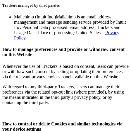
Trackers managed by third parties​​​​‌ ‍ ​‍​‍‌‍ ‌ ​‍‌‍‍‌‌‍‌ ‌‍‍‌‌‍ ‍​‍​‍​ ‍‍​‍​‍‌ ​ ‌‍​‌‌‍ ‍‌‍‍‌‌ ‌​‌ ‍‌​‍ ‍‌‍‍‌‌‍ ​‍​‍​‍ ​​‍​‍‌‍‍​‌ ​‍‌‍‌‌‌‍‌‍​‍​‍​ ‍‍​‍​‍‌‍‍​‌ ‌​‌ ‌​‌ ​​‌ ​ ​ ‍‍​‍ ​‍ ‌‍ ​​‍ ‌‌‍​‌‌‍ ‍‌‍‌​​‍ ‌‌ ​‍​‍ ‌‌‍‍​‌‍ ‌ ‌​‌‍‌‌‌‍ ​‌ ​ ​‍ ‌‌ ​ ‌ ‌​‌ ‌‌‌‍‌​‌‍‍‌‌‍ ​‍ ‍‌ ‌‍‌‍‌‌‌ ​‍‌‍​ ‌‍‌‌‌‍ ​​‍ ‍‌‍​‌‌ ​​‌ ​​​‍ ‌‍‍‌‌‍ ‍‌ ‌​‌‍‌‌‌‍ ‍‌ ‌​​‍ ‌‍‌‌‌‍‌​‌‍‍‌‌ ‌​​‍ ‌‍ ‌‌‍ ‌‍‌​‌‍‌‌​ ‌‌ ​​‌ ​‍‌‍‌‌‌ ​ ‌‍‌‌‌‍ ‍‌ ‌​‌‍​‌‌ ‌​‌‍‍‌‌‍ ‌‍ ‍​ ‍ ‌‍‍‌‌‍‌​​ ‌​ ​ ‌‍‌‌‌‍​‍​ ‌‌​ ​‌‌‍‌​‌‍​‍​ ​‌​‍ ‌‌‍‌‍​ ‌ ‌‍​‌​ ‌‌​‍ ‌​ ‌​‌‍‌‌​ ‌ ​ ​​​‍ ‌​ ‍‌​ ‌‌​ ​ ​ ‌‌​‍ ‌​ ​​‌‍‌​​ ​​​ ​ ​ ‌‍​ ‌‌​ ‌​​ ​​‌‍‌‌​ ‌‍​ ‌‌​ ​ ​ ‍ ‌ ‌​‌ ‍‌‌ ​​‌‍‌‌​ ‌‌‍‍​‌‍ ‌ ‌​‌‍‌‌‌‍ ​‌‌​ ‌‍‍‌‌ ‌​‌‍‌‌‌‌​​‌‍​‌‌‍‌ ‌‍‌‌​ ‍ ‌ ​​‌‍​‌‌ ‌​‌‍‍​​ ‌‌ ​​‌‍​‌‌‍‌ ‌‍‌‌‌​​‍‌ ‌‌‌‍‍‌‌‍ ​‌‍‌​‌‍‌‌‌ ​‍​‍‌‌​ ‌‌‌​​‍‌‌ ‌‍‍ ‌‍‌‌‌ ‍‌​‍‌‌​ ​ ‌​‌​​‍‌‌​ ​ ‌​‌​​‍‌‌​ ​‍​ ​‍‌‍‌‌​ ‌‍‌‍​ ‌‍‌‌‌‍​‌​ ​‍​ ​‌‌‍​‍​ ​‍‌‍​‍​ ‌‌‌‍‌‌​‍‌‌​ ​‍​ ​‍​‍‌‌​ ‌‌‌​‌​​‍ ‍‌‍​‍‌‍ ‌‍‌​‌ ‍‌​‍‌‌​ ‌‌‌​​‍‌‌ ‌‍‍ ‌‍‌‌‌ ‍‌​‍‌‌​ ​ ‌​‌​​‍‌‌​ ​ ‌​‌​​‍‌‌​ ​‍​ ​‍‌‍‌‌​ ‍‌‌‍‌​‌‍​ ​ ​​​ ‌​‌‍‌‌‌‍‌‌​ ‌​‌‍​‌‌‍​‍​ ​‍​‍‌‌​ ​‍​ ​‍​‍‌‌​ ‌‌‌​‌​​‍ ‍‌‍​ ‌‍‍​‌‍‍‌‌‍ ​‌‍‌​‌ ​‍‌‍‌‌‌‍ ‍​‍‌‌​ ‌‌‌​​‍‌‌ ‌‍‍ ‌‍‌‌‌ ‍‌​‍‌‌​ ​ ‌​‌​​‍‌‌​ ​ ‌​‌​​‍‌‌​ ​‍​ ​‍‌‍‌​​ ​‌‌‍‌​​ ‍​​ ‌ ‌‍‌‍​ ​​​ ‍‌‌‍​‍​ ​ ​ ​‌​ ​ ​‍‌‌​ ​‍​ ​‍​‍‌‌​ ‌‌‌​‌​​‍ ‍‌ ‌​‌‍‌‌‌ ‍​‌ ‌​​ ‌‍​‍‌‍​‌‌ ​ ‌‍‌‌‌‌‌‌‌ ​‍‌‍ ​​ ‌‌‍‍​‌ ‌​‌ ‌​‌ ​​‌ ​ ​‍‌‌​ ​ ‌​​‌​‍‌‌​ ​‍‌​‌‍​‍‌‌​ ​‍‌​‌‍‌‍ ​​‍ ‌‌‍​‌‌‍ ‍‌‍‌​​‍ ‌‌ ​‍​‍ ‌‌‍‍​‌‍ ‌ ‌​‌‍‌‌‌‍ ​‌ ​ ​‍ ‌‌ ​ ‌ ‌​‌ ‌‌‌‍‌​‌‍‍‌‌‍ ​‍ ‍‌ ‌‍‌‍‌‌‌ ​‍‌‍​ ‌‍‌‌‌‍ ​​‍ ‍‌‍​‌‌ ​​‌ ​​​‍‌‍‌‍‍‌‌‍‌​​ ‌​ ​ ‌‍‌‌‌‍​‍​ ‌‌​ ​‌‌‍‌​‌‍​‍​ ​‌​‍ ‌‌‍‌‍​ ‌ ‌‍​‌​ ‌‌​‍ ‌​ ‌​‌‍‌‌​ ‌ ​ ​​​‍ ‌​ ‍‌​ ‌‌​ ​ ​ ‌‌​‍ ‌​ ​​‌‍‌​​ ​​​ ​ ​ ‌‍​ ‌‌​ ‌​​ ​​‌‍‌‌​ ‌‍​ ‌‌​ ​ ​‍‌‍‌ ‌​‌ ‍‌‌ ​​‌‍‌‌​ ‌‌‍‍​‌‍ ‌ ‌​‌‍‌‌‌‍ ​‌‌​ ‌‍‍‌‌ ‌​‌‍‌‌‌‌​​‌‍​‌‌‍‌ ‌‍‌‌​‍‌‍‌ ​​‌‍​‌‌ ‌​‌‍‍​​ ‌‌ ​​‌‍​‌‌‍‌ ‌‍‌‌‌​​‍‌ ‌‌‌‍‍‌‌‍ ​‌‍‌​‌‍‌‌‌ ​‍​‍‌‌​ ‌‌‌​​‍‌‌ ‌‍‍ ‌‍‌‌‌ ‍‌​‍‌‌​ ​ ‌​‌​​‍‌‌​ ​ ‌​‌​​‍‌‌​ ​‍​ ​‍‌‍‌‌​ ‌‍‌‍​ ‌‍‌‌‌‍​‌​ ​‍​ ​‌‌‍​‍​ ​‍‌‍​‍​ ‌‌‌‍‌‌​‍‌‌​ ​‍​ ​‍​‍‌‌​ ‌‌‌​‌​​‍ ‍‌‍​‍‌‍ ‌‍‌​‌ ‍‌​‍‌‌​ ‌‌‌​​‍‌‌ ‌‍‍ ‌‍‌‌‌ ‍‌​‍‌‌​ ​ ‌​‌​​‍‌‌​ ​ ‌​‌​​‍‌‌​ ​‍​ ​‍‌‍‌‌​ ‍‌‌‍‌​‌‍​ ​ ​​​ ‌​‌‍‌‌‌‍‌‌​ ‌​‌‍​‌‌‍​‍​ ​‍​‍‌‌​ ​‍​ ​‍​‍‌‌​ ‌‌‌​‌​​‍ ‍‌‍​ ‌‍‍​‌‍‍‌‌‍ ​‌‍‌​‌ ​‍‌‍‌‌‌‍ ‍​‍‌‌​ ‌‌‌​​‍‌‌ ‌‍‍ ‌‍‌‌‌ ‍‌​‍‌‌​ ​ ‌​‌​​‍‌‌​ ​ ‌​‌​​‍‌‌​ ​‍​ ​‍‌‍‌​​ ​‌‌‍‌​​ ‍​​ ‌ ‌‍‌‍​ ​​​ ‍‌‌‍​‍​ ​ ​ ​‌​ ​ ​‍‌‌​ ​‍​ ​‍​‍‌‌​ ‌‌‌​‌​​‍ ‍‌ ‌​‌‍‌‌‌ ‍​‌ ‌​​‍‌‍‌ ​​‌‍‌‌‌ ​‍‌ ​ ‌ ​​‌‍‌‌‌‍​ ‌ ‌​‌‍‍‌‌ ‌‍‌‍‌‌​ ‌‌ ​​‌ ‌‌‌‍​‍‌‍ ​‌‍‍‌‌ ​ ‌‍‍​‌‍‌‌‌‍‌​​‍​‍‌ ‌
Mailchimp (Intuit Inc.)Mailchimp is an email address
management and message sending service provided by Intuit
Inc. Personal Data processed: email address, Trackers and
Usage Data. Place of processing: United States – ​​​​‌ ‍ ​‍​‍‌‍ ‌ ​‍‌‍‍‌‌‍‌ ‌‍‍‌‌‍ ‍​‍​‍​ ‍‍​‍​‍‌ ​ ‌‍​‌‌‍ ‍‌‍‍‌‌ ‌​‌ ‍‌​‍ ‍‌‍‍‌‌‍ ​‍​‍​‍ ​​‍​‍‌‍‍​‌ ​‍‌‍‌‌‌‍‌‍​‍​‍​ ‍‍​‍​‍‌‍‍​‌ ‌​‌ ‌​‌ ​​‌ ​ ​ ‍‍​‍ ​‍ ‌‍ ​​‍ ‌‌‍​‌‌‍ ‍‌‍‌​​‍ ‌‌ ​‍​‍ ‌‌‍‍​‌‍ ‌ ‌​‌‍‌‌‌‍ ​‌ ​ ​‍ ‌‌ ​ ‌ ‌​‌ ‌‌‌‍‌​‌‍‍‌‌‍ ​‍ ‍‌ ‌‍‌‍‌‌‌ ​‍‌‍​ ‌‍‌‌‌‍ ​​‍ ‍‌‍​‌‌ ​​‌ ​​​‍ ‌‍‍‌‌‍ ‍‌ ‌​‌‍‌‌‌‍ ‍‌ ‌​​‍ ‌‍‌‌‌‍‌​‌‍‍‌‌ ‌​​‍ ‌‍ ‌‌‍ ‌‍‌​‌‍‌‌​ ‌‌ ​​‌ ​‍‌‍‌‌‌ ​ ‌‍‌‌‌‍ ‍‌ ‌​‌‍​‌‌ ‌​‌‍‍‌‌‍ ‌‍ ‍​ ‍ ‌‍‍‌‌‍‌​​ ‌​ ​ ‌‍‌‌‌‍​‍​ ‌‌​ ​‌‌‍‌​‌‍​‍​ ​‌​‍ ‌‌‍‌‍​ ‌ ‌‍​‌​ ‌‌​‍ ‌​ ‌​‌‍‌‌​ ‌ ​ ​​​‍ ‌​ ‍‌​ ‌‌​ ​ ​ ‌‌​‍ ‌​ ​​‌‍‌​​ ​​​ ​ ​ ‌‍​ ‌‌​ ‌​​ ​​‌‍‌‌​ ‌‍​ ‌‌​ ​ ​ ‍ ‌ ‌​‌ ‍‌‌ ​​‌‍‌‌​ ‌‌‍‍​‌‍ ‌ ‌​‌‍‌‌‌‍ ​‌‌​ ‌‍‍‌‌ ‌​‌‍‌‌‌‌​​‌‍​‌‌‍‌ ‌‍‌‌​ ‍ ‌ ​​‌‍​‌‌ ‌​‌‍‍​​ ‌‌ ​​‌‍​‌‌‍‌ ‌‍‌‌‌​​‍‌ ‌‌‌‍‍‌‌‍ ​‌‍‌​‌‍‌‌‌ ​‍​‍‌‌​ ‌‌‌​​‍‌‌ ‌‍‍ ‌‍‌‌‌ ‍‌​‍‌‌​ ​ ‌​‌​​‍‌‌​ ​ ‌​‌​​‍‌‌​ ​‍​ ​‍‌‍‌‌​ ‌‍‌‍​ ‌‍‌‌‌‍​‌​ ​‍​ ​‌‌‍​‍​ ​‍‌‍​‍​ ‌‌‌‍‌‌​‍‌‌​ ​‍​ ​‍​‍‌‌​ ‌‌‌​‌​​‍ ‍‌‍​‍‌‍ ‌‍‌​‌ ‍‌​‍‌‌​ ‌‌‌​​‍‌‌ ‌‍‍ ‌‍‌‌‌ ‍‌​‍‌‌​ ​ ‌​‌​​‍‌‌​ ​ ‌​‌​​‍‌‌​ ​‍​ ​‍​ ​ ​ ‌ ​ ​​​ ‍​​ ‍​​ ‍‌​ ‍​​ ‍‌‌‍‌‌‌‍​ ‌‍​‌​ ​‌​‍‌‌​ ​‍​ ​‍​‍‌‌​ ‌‌‌​‌​​‍ ‍‌‍​ ‌‍‍​‌‍‍‌‌‍ ​‌‍‌​‌ ​‍‌‍‌‌‌‍ ‍​‍‌‌​ ‌‌‌​​‍‌‌ ‌‍‍ ‌‍‌‌‌ ‍‌​‍‌‌​ ​ ‌​‌​​‍‌‌​ ​ ‌​‌​​‍‌‌​ ​‍​ ​‍​ ​‌​ ​‍​ ​​​ ‍​‌‍‌‍​ ‍​​ ‍​​ ​‌‌‍‌‌​ ‌‌​ ​​‌‍​‌​‍‌‌​ ​‍​ ​‍​‍‌‌​ ‌‌‌​‌​​‍ ‍‌ ‌​‌‍‌‌‌ ‍​‌ ‌​​ ‌‍​‍‌‍​‌‌ ​ ‌‍‌‌‌‌‌‌‌ ​‍‌‍ ​​ ‌‌‍‍​‌ ‌​‌ ‌​‌ ​​‌ ​ ​‍‌‌​ ​ ‌​​‌​‍‌‌​ ​‍‌​‌‍​‍‌‌​ ​‍‌​‌‍‌‍ ​​‍ ‌‌‍​‌‌‍ ‍‌‍‌​​‍ ‌‌ ​‍​‍ ‌‌‍‍​‌‍ ‌ ‌​‌‍‌‌‌‍ ​‌ ​ ​‍ ‌‌ ​ ‌ ‌​‌ ‌‌‌‍‌​‌‍‍‌‌‍ ​‍ ‍‌ ‌‍‌‍‌‌‌ ​‍‌‍​ ‌‍‌‌‌‍ ​​‍ ‍‌‍​‌‌ ​​‌ ​​​‍‌‍‌‍‍‌‌‍‌​​ ‌​ ​ ‌‍‌‌‌‍​‍​ ‌‌​ ​‌‌‍‌​‌‍​‍​ ​‌​‍ ‌‌‍‌‍​ ‌ ‌‍​‌​ ‌‌​‍ ‌​ ‌​‌‍‌‌​ ‌ ​ ​​​‍ ‌​ ‍‌​ ‌‌​ ​ ​ ‌‌​‍ ‌​ ​​‌‍‌​​ ​​​ ​ ​ ‌‍​ ‌‌​ ‌​​ ​​‌‍‌‌​ ‌‍​ ‌‌​ ​ ​‍‌‍‌ ‌​‌ ‍‌‌ ​​‌‍‌‌​ ‌‌‍‍​‌‍ ‌ ‌​‌‍‌‌‌‍ ​‌‌​ ‌‍‍‌‌ ‌​‌‍‌‌‌‌​​‌‍​‌‌‍‌ ‌‍‌‌​‍‌‍‌ ​​‌‍​‌‌ ‌​‌‍‍​​ ‌‌ ​​‌‍​‌‌‍‌ ‌‍‌‌‌​​‍‌ ‌‌‌‍‍‌‌‍ ​‌‍‌​‌‍‌‌‌ ​‍​‍‌‌​ ‌‌‌​​‍‌‌ ‌‍‍ ‌‍‌‌‌ ‍‌​‍‌‌​ ​ ‌​‌​​‍‌‌​ ​ ‌​‌​​‍‌‌​ ​‍​ ​‍‌‍‌‌​ ‌‍‌‍​ ‌‍‌‌‌‍​‌​ ​‍​ ​‌‌‍​‍​ ​‍‌‍​‍​ ‌‌‌‍‌‌​‍‌‌​ ​‍​ ​‍​‍‌‌​ ‌‌‌​‌​​‍ ‍‌‍​‍‌‍ ‌‍‌​‌ ‍‌​‍‌‌​ ‌‌‌​​‍‌‌ ‌‍‍ ‌‍‌‌‌ ‍‌​‍‌‌​ ​ ‌​‌​​‍‌‌​ ​ ‌​‌​​‍‌‌​ ​‍​ ​‍​ ​ ​ ‌ ​ ​​​ ‍​​ ‍​​ ‍‌​ ‍​​ ‍‌‌‍‌‌‌‍​ ‌‍​‌​ ​‌​‍‌‌​ ​‍​ ​‍​‍‌‌​ ‌‌‌​‌​​‍ ‍‌‍​ ‌‍‍​‌‍‍‌‌‍ ​‌‍‌​‌ ​‍‌‍‌‌‌‍ ‍​‍‌‌​ ‌‌‌​​‍‌‌ ‌‍‍ ‌‍‌‌‌ ‍‌​‍‌‌​ ​ ‌​‌​​‍‌‌​ ​ ‌​‌​​‍‌‌​ ​‍​ ​‍​ ​‌​ ​‍​ ​​​ ‍​‌‍‌‍​ ‍​​ ‍​​ ​‌‌‍‌‌​ ‌‌​ ​​‌‍​‌​‍‌‌​ ​‍​ ​‍​‍‌‌​ ‌‌‌​‌​​‍ ‍‌ ‌​‌‍‌‌‌ ‍​‌ ‌​​‍‌‍‌ ​​‌‍‌‌‌ ​‍‌ ​ ‌ ​​‌‍‌‌‌‍​ ‌ ‌​‌‍‍‌‌ ‌‍‌‍‌‌​ ‌‌ ​​‌ ‌‌‌‍​‍‌‍ ​‌‍‍‌‌ ​ ‌‍‍​‌‍‌‌‌‍‌​​‍​‍‌ ‌
Privacy
Policy​​​​‌ ‍ ​‍​‍‌‍ ‌ ​‍‌‍‍‌‌‍‌ ‌‍‍‌‌‍ ‍​‍​‍​ ‍‍​‍​‍‌ ​ ‌‍​‌‌‍ ‍‌‍‍‌‌ ‌​‌ ‍‌​‍ ‍‌‍‍‌‌‍ ​‍​‍​‍ ​​‍​‍‌‍‍​‌ ​‍‌‍‌‌‌‍‌‍​‍​‍​ ‍‍​‍​‍‌‍‍​‌ ‌​‌ ‌​‌ ​​‌ ​ ​ ‍‍​‍ ​‍ ‌‍ ​​‍ ‌‌‍​‌‌‍ ‍‌‍‌​​‍ ‌‌ ​‍​‍ ‌‌‍‍​‌‍ ‌ ‌​‌‍‌‌‌‍ ​‌ ​ ​‍ ‌‌ ​ ‌ ‌​‌ ‌‌‌‍‌​‌‍‍‌‌‍ ​‍ ‍‌ ‌‍‌‍‌‌‌ ​‍‌‍​ ‌‍‌‌‌‍ ​​‍ ‍‌‍​‌‌ ​​‌ ​​​‍ ‌‍‍‌‌‍ ‍‌ ‌​‌‍‌‌‌‍ ‍‌ ‌​​‍ ‌‍‌‌‌‍‌​‌‍‍‌‌ ‌​​‍ ‌‍ ‌‌‍ ‌‍‌​‌‍‌‌​ ‌‌ ​​‌ ​‍‌‍‌‌‌ ​ ‌‍‌‌‌‍ ‍‌ ‌​‌‍​‌‌ ‌​‌‍‍‌‌‍ ‌‍ ‍​ ‍ ‌‍‍‌‌‍‌​​ ‌​ ​ ‌‍‌‌‌‍​‍​ ‌‌​ ​‌‌‍‌​‌‍​‍​ ​‌​‍ ‌‌‍‌‍​ ‌ ‌‍​‌​ ‌‌​‍ ‌​ ‌​‌‍‌‌​ ‌ ​ ​​​‍ ‌​ ‍‌​ ‌‌​ ​ ​ ‌‌​‍ ‌​ ​​‌‍‌​​ ​​​ ​ ​ ‌‍​ ‌‌​ ‌​​ ​​‌‍‌‌​ ‌‍​ ‌‌​ ​ ​ ‍ ‌ ‌​‌ ‍‌‌ ​​‌‍‌‌​ ‌‌‍‍​‌‍ ‌ ‌​‌‍‌‌‌‍ ​‌‌​ ‌‍‍‌‌ ‌​‌‍‌‌‌‌​​‌‍​‌‌‍‌ ‌‍‌‌​ ‍ ‌ ​​‌‍​‌‌ ‌​‌‍‍​​ ‌‌ ​​‌‍​‌‌‍‌ ‌‍‌‌‌​​‍‌ ‌‌‌‍‍‌‌‍ ​‌‍‌​‌‍‌‌‌ ​‍​‍‌‌​ ‌‌‌​​‍‌‌ ‌‍‍ ‌‍‌‌‌ ‍‌​‍‌‌​ ​ ‌​‌​​‍‌‌​ ​ ‌​‌​​‍‌‌​ ​‍​ ​‍‌‍‌‌​ ‌‍‌‍​ ‌‍‌‌‌‍​‌​ ​‍​ ​‌‌‍​‍​ ​‍‌‍​‍​ ‌‌‌‍‌‌​‍‌‌​ ​‍​ ​‍​‍‌‌​ ‌‌‌​‌​​‍ ‍‌‍​‍‌‍ ‌‍‌​‌ ‍‌​‍‌‌​ ‌‌‌​​‍‌‌ ‌‍‍ ‌‍‌‌‌ ‍‌​‍‌‌​ ​ ‌​‌​​‍‌‌​ ​ ‌​‌​​‍‌‌​ ​‍​ ​‍​ ​ ​ ‌ ​ ​​​ ‍​​ ‍​​ ‍‌​ ‍​​ ‍‌‌‍‌‌‌‍​ ‌‍​‌​ ​‌​‍‌‌​ ​‍​ ​‍​‍‌‌​ ‌‌‌​‌​​‍ ‍‌‍​ ‌‍‍​‌‍‍‌‌‍ ​‌‍‌​‌ ​‍‌‍‌‌‌‍ ‍​‍‌‌​ ‌‌‌​​‍‌‌ ‌‍‍ ‌‍‌‌‌ ‍‌​‍‌‌​ ​ ‌​‌​​‍‌‌​ ​ ‌​‌​​‍‌‌​ ​‍​ ​‍​ ‌ ‌‍‌‍‌‍​‍​ ​​​ ​‌‌‍​ ​ ‌‍‌‍​‍​ ‌​​ ​ ​ ​​​ ​​​‍‌‌​ ​‍​ ​‍​‍‌‌​ ‌‌‌​‌​​‍ ‍‌ ‌​‌‍‌‌‌ ‍​‌ ‌​​ ‌‍​‍‌‍​‌‌ ​ ‌‍‌‌‌‌‌‌‌ ​‍‌‍ ​​ ‌‌‍‍​‌ ‌​‌ ‌​‌ ​​‌ ​ ​‍‌‌​ ​ ‌​​‌​‍‌‌​ ​‍‌​‌‍​‍‌‌​ ​‍‌​‌‍‌‍ ​​‍ ‌‌‍​‌‌‍ ‍‌‍‌​​‍ ‌‌ ​‍​‍ ‌‌‍‍​‌‍ ‌ ‌​‌‍‌‌‌‍ ​‌ ​ ​‍ ‌‌ ​ ‌ ‌​‌ ‌‌‌‍‌​‌‍‍‌‌‍ ​‍ ‍‌ ‌‍‌‍‌‌‌ ​‍‌‍​ ‌‍‌‌‌‍ ​​‍ ‍‌‍​‌‌ ​​‌ ​​​‍‌‍‌‍‍‌‌‍‌​​ ‌​ ​ ‌‍‌‌‌‍​‍​ ‌‌​ ​‌‌‍‌​‌‍​‍​ ​‌​‍ ‌‌‍‌‍​ ‌ ‌‍​‌​ ‌‌​‍ ‌​ ‌​‌‍‌‌​ ‌ ​ ​​​‍ ‌​ ‍‌​ ‌‌​ ​ ​ ‌‌​‍ ‌​ ​​‌‍‌​​ ​​​ ​ ​ ‌‍​ ‌‌​ ‌​​ ​​‌‍‌‌​ ‌‍​ ‌‌​ ​ ​‍‌‍‌ ‌​‌ ‍‌‌ ​​‌‍‌‌​ ‌‌‍‍​‌‍ ‌ ‌​‌‍‌‌‌‍ ​‌‌​ ‌‍‍‌‌ ‌​‌‍‌‌‌‌​​‌‍​‌‌‍‌ ‌‍‌‌​‍‌‍‌ ​​‌‍​‌‌ ‌​‌‍‍​​ ‌‌ ​​‌‍​‌‌‍‌ ‌‍‌‌‌​​‍‌ ‌‌‌‍‍‌‌‍ ​‌‍‌​‌‍‌‌‌ ​‍​‍‌‌​ ‌‌‌​​‍‌‌ ‌‍‍ ‌‍‌‌‌ ‍‌​‍‌‌​ ​ ‌​‌​​‍‌‌​ ​ ‌​‌​​‍‌‌​ ​‍​ ​‍‌‍‌‌​ ‌‍‌‍​ ‌‍‌‌‌‍​‌​ ​‍​ ​‌‌‍​‍​ ​‍‌‍​‍​ ‌‌‌‍‌‌​‍‌‌​ ​‍​ ​‍​‍‌‌​ ‌‌‌​‌​​‍ ‍‌‍​‍‌‍ ‌‍‌​‌ ‍‌​‍‌‌​ ‌‌‌​​‍‌‌ ‌‍‍ ‌‍‌‌‌ ‍‌​‍‌‌​ ​ ‌​‌​​‍‌‌​ ​ ‌​‌​​‍‌‌​ ​‍​ ​‍​ ​ ​ ‌ ​ ​​​ ‍​​ ‍​​ ‍‌​ ‍​​ ‍‌‌‍‌‌‌‍​ ‌‍​‌​ ​‌​‍‌‌​ ​‍​ ​‍​‍‌‌​ ‌‌‌​‌​​‍ ‍‌‍​ ‌‍‍​‌‍‍‌‌‍ ​‌‍‌​‌ ​‍‌‍‌‌‌‍ ‍​‍‌‌​ ‌‌‌​​‍‌‌ ‌‍‍ ‌‍‌‌‌ ‍‌​‍‌‌​ ​ ‌​‌​​‍‌‌​ ​ ‌​‌​​‍‌‌​ ​‍​ ​‍​ ‌ ‌‍‌‍‌‍​‍​ ​​​ ​‌‌‍​ ​ ‌‍‌‍​‍​ ‌​​ ​ ​ ​​​ ​​​‍‌‌​ ​‍​ ​‍​‍‌‌​ ‌‌‌​‌​​‍ ‍‌ ‌​‌‍‌‌‌ ‍​‌ ‌​​‍‌‍‌ ​​‌‍‌‌‌ ​‍‌ ​ ‌ ​​‌‍‌‌‌‍​ ‌ ‌​‌‍‍‌‌ ‌‍‌‍‌‌​ ‌‌ ​​‌ ‌‌‌‍​‍‌‍ ​‌‍‍‌‌ ​ ‌‍‍​‌‍‌‌‌‍‌​​‍​‍‌ ‌
.​​​​‌ ‍ ​‍​‍‌‍ ‌ ​‍‌‍‍‌‌‍‌ ‌‍‍‌‌‍ ‍​‍​‍​ ‍‍​‍​‍‌ ​ ‌‍​‌‌‍ ‍‌‍‍‌‌ ‌​‌ ‍‌​‍ ‍‌‍‍‌‌‍ ​‍​‍​‍ ​​‍​‍‌‍‍​‌ ​‍‌‍‌‌‌‍‌‍​‍​‍​ ‍‍​‍​‍‌‍‍​‌ ‌​‌ ‌​‌ ​​‌ ​ ​ ‍‍​‍ ​‍ ‌‍ ​​‍ ‌‌‍​‌‌‍ ‍‌‍‌​​‍ ‌‌ ​‍​‍ ‌‌‍‍​‌‍ ‌ ‌​‌‍‌‌‌‍ ​‌ ​ ​‍ ‌‌ ​ ‌ ‌​‌ ‌‌‌‍‌​‌‍‍‌‌‍ ​‍ ‍‌ ‌‍‌‍‌‌‌ ​‍‌‍​ ‌‍‌‌‌‍ ​​‍ ‍‌‍​‌‌ ​​‌ ​​​‍ ‌‍‍‌‌‍ ‍‌ ‌​‌‍‌‌‌‍ ‍‌ ‌​​‍ ‌‍‌‌‌‍‌​‌‍‍‌‌ ‌​​‍ ‌‍ ‌‌‍ ‌‍‌​‌‍‌‌​ ‌‌ ​​‌ ​‍‌‍‌‌‌ ​ ‌‍‌‌‌‍ ‍‌ ‌​‌‍​‌‌ ‌​‌‍‍‌‌‍ ‌‍ ‍​ ‍ ‌‍‍‌‌‍‌​​ ‌​ ​ ‌‍‌‌‌‍​‍​ ‌‌​ ​‌‌‍‌​‌‍​‍​ ​‌​‍ ‌‌‍‌‍​ ‌ ‌‍​‌​ ‌‌​‍ ‌​ ‌​‌‍‌‌​ ‌ ​ ​​​‍ ‌​ ‍‌​ ‌‌​ ​ ​ ‌‌​‍ ‌​ ​​‌‍‌​​ ​​​ ​ ​ ‌‍​ ‌‌​ ‌​​ ​​‌‍‌‌​ ‌‍​ ‌‌​ ​ ​ ‍ ‌ ‌​‌ ‍‌‌ ​​‌‍‌‌​ ‌‌‍‍​‌‍ ‌ ‌​‌‍‌‌‌‍ ​‌‌​ ‌‍‍‌‌ ‌​‌‍‌‌‌‌​​‌‍​‌‌‍‌ ‌‍‌‌​ ‍ ‌ ​​‌‍​‌‌ ‌​‌‍‍​​ ‌‌ ​​‌‍​‌‌‍‌ ‌‍‌‌‌​​‍‌ ‌‌‌‍‍‌‌‍ ​‌‍‌​‌‍‌‌‌ ​‍​‍‌‌​ ‌‌‌​​‍‌‌ ‌‍‍ ‌‍‌‌‌ ‍‌​‍‌‌​ ​ ‌​‌​​‍‌‌​ ​ ‌​‌​​‍‌‌​ ​‍​ ​‍‌‍‌‌​ ‌‍‌‍​ ‌‍‌‌‌‍​‌​ ​‍​ ​‌‌‍​‍​ ​‍‌‍​‍​ ‌‌‌‍‌‌​‍‌‌​ ​‍​ ​‍​‍‌‌​ ‌‌‌​‌​​‍ ‍‌‍​‍‌‍ ‌‍‌​‌ ‍‌​‍‌‌​ ‌‌‌​​‍‌‌ ‌‍‍ ‌‍‌‌‌ ‍‌​‍‌‌​ ​ ‌​‌​​‍‌‌​ ​ ‌​‌​​‍‌‌​ ​‍​ ​‍​ ​ ​ ‌ ​ ​​​ ‍​​ ‍​​ ‍‌​ ‍​​ ‍‌‌‍‌‌‌‍​ ‌‍​‌​ ​‌​‍‌‌​ ​‍​ ​‍​‍‌‌​ ‌‌‌​‌​​‍ ‍‌‍​ ‌‍‍​‌‍‍‌‌‍ ​‌‍‌​‌ ​‍‌‍‌‌‌‍ ‍​‍‌‌​ ‌‌‌​​‍‌‌ ‌‍‍ ‌‍‌‌‌ ‍‌​‍‌‌​ ​ ‌​‌​​‍‌‌​ ​ ‌​‌​​‍‌‌​ ​‍​ ​‍​ ‌‍‌‍‌​‌‍‌‌​ ‍​​ ‌ ‌‍‌‌​ ​‌‌‍‌​‌‍​ ​ ​‌‌‍​‌​ ‌‍​‍‌‌​ ​‍​ ​‍​‍‌‌​ ‌‌‌​‌​​‍ ‍‌ ‌​‌‍‌‌‌ ‍​‌ ‌​​ ‌‍​‍‌‍​‌‌ ​ ‌‍‌‌‌‌‌‌‌ ​‍‌‍ ​​ ‌‌‍‍​‌ ‌​‌ ‌​‌ ​​‌ ​ ​‍‌‌​ ​ ‌​​‌​‍‌‌​ ​‍‌​‌‍​‍‌‌​ ​‍‌​‌‍‌‍ ​​‍ ‌‌‍​‌‌‍ ‍‌‍‌​​‍ ‌‌ ​‍​‍ ‌‌‍‍​‌‍ ‌ ‌​‌‍‌‌‌‍ ​‌ ​ ​‍ ‌‌ ​ ‌ ‌​‌ ‌‌‌‍‌​‌‍‍‌‌‍ ​‍ ‍‌ ‌‍‌‍‌‌‌ ​‍‌‍​ ‌‍‌‌‌‍ ​​‍ ‍‌‍​‌‌ ​​‌ ​​​‍‌‍‌‍‍‌‌‍‌​​ ‌​ ​ ‌‍‌‌‌‍​‍​ ‌‌​ ​‌‌‍‌​‌‍​‍​ ​‌​‍ ‌‌‍‌‍​ ‌ ‌‍​‌​ ‌‌​‍ ‌​ ‌​‌‍‌‌​ ‌ ​ ​​​‍ ‌​ ‍‌​ ‌‌​ ​ ​ ‌‌​‍ ‌​ ​​‌‍‌​​ ​​​ ​ ​ ‌‍​ ‌‌​ ‌​​ ​​‌‍‌‌​ ‌‍​ ‌‌​ ​ ​‍‌‍‌ ‌​‌ ‍‌‌ ​​‌‍‌‌​ ‌‌‍‍​‌‍ ‌ ‌​‌‍‌‌‌‍ ​‌‌​ ‌‍‍‌‌ ‌​‌‍‌‌‌‌​​‌‍​‌‌‍‌ ‌‍‌‌​‍‌‍‌ ​​‌‍​‌‌ ‌​‌‍‍​​ ‌‌ ​​‌‍​‌‌‍‌ ‌‍‌‌‌​​‍‌ ‌‌‌‍‍‌‌‍ ​‌‍‌​‌‍‌‌‌ ​‍​‍‌‌​ ‌‌‌​​‍‌‌ ‌‍‍ ‌‍‌‌‌ ‍‌​‍‌‌​ ​ ‌​‌​​‍‌‌​ ​ ‌​‌​​‍‌‌​ ​‍​ ​‍‌‍‌‌​ ‌‍‌‍​ ‌‍‌‌‌‍​‌​ ​‍​ ​‌‌‍​‍​ ​‍‌‍​‍​ ‌‌‌‍‌‌​‍‌‌​ ​‍​ ​‍​‍‌‌​ ‌‌‌​‌​​‍ ‍‌‍​‍‌‍ ‌‍‌​‌ ‍‌​‍‌‌​ ‌‌‌​​‍‌‌ ‌‍‍ ‌‍‌‌‌ ‍‌​‍‌‌​ ​ ‌​‌​​‍‌‌​ ​ ‌​‌​​‍‌‌​ ​‍​ ​‍​ ​ ​ ‌ ​ ​​​ ‍​​ ‍​​ ‍‌​ ‍​​ ‍‌‌‍‌‌‌‍​ ‌‍​‌​ ​‌​‍‌‌​ ​‍​ ​‍​‍‌‌​ ‌‌‌​‌​​‍ ‍‌‍​ ‌‍‍​‌‍‍‌‌‍ ​‌‍‌​‌ ​‍‌‍‌‌‌‍ ‍​‍‌‌​ ‌‌‌​​‍‌‌ ‌‍‍ ‌‍‌‌‌ ‍‌​‍‌‌​ ​ ‌​‌​​‍‌‌​ ​ ‌​‌​​‍‌‌​ ​‍​ ​‍​ ‌‍‌‍‌​‌‍‌‌​ ‍​​ ‌ ‌‍‌‌​ ​‌‌‍‌​‌‍​ ​ ​‌‌‍​‌​ ‌‍​‍‌‌​ ​‍​ ​‍​‍‌‌​ ‌‌‌​‌​​‍ ‍‌ ‌​‌‍‌‌‌ ‍​‌ ‌​​‍‌‍‌ ​​‌‍‌‌‌ ​‍‌ ​ ‌ ​​‌‍‌‌‌‍​ ‌ ‌​‌‍‍‌‌ ‌‍‌‍‌‌​ ‌‌ ​​‌ ‌‌‌‍​‍‌‍ ​‌‍‍‌‌ ​ ‌‍‍​‌‍‌‌‌‍‌​​‍​‍‌ ‌
How to manage preferences and provide or withdraw consent
on this Website​​​​‌ ‍ ​‍​‍‌‍ ‌ ​‍‌‍‍‌‌‍‌ ‌‍‍‌‌‍ ‍​‍​‍​ ‍‍​‍​‍‌ ​ ‌‍​‌‌‍ ‍‌‍‍‌‌ ‌​‌ ‍‌​‍ ‍‌‍‍‌‌‍ ​‍​‍​‍ ​​‍​‍‌‍‍​‌ ​‍‌‍‌‌‌‍‌‍​‍​‍​ ‍‍​‍​‍‌‍‍​‌ ‌​‌ ‌​‌ ​​‌ ​ ​ ‍‍​‍ ​‍ ‌‍ ​​‍ ‌‌‍​‌‌‍ ‍‌‍‌​​‍ ‌‌ ​‍​‍ ‌‌‍‍​‌‍ ‌ ‌​‌‍‌‌‌‍ ​‌ ​ ​‍ ‌‌ ​ ‌ ‌​‌ ‌‌‌‍‌​‌‍‍‌‌‍ ​‍ ‍‌ ‌‍‌‍‌‌‌ ​‍‌‍​ ‌‍‌‌‌‍ ​​‍ ‍‌‍​‌‌ ​​‌ ​​​‍ ‌‍‍‌‌‍ ‍‌ ‌​‌‍‌‌‌‍ ‍‌ ‌​​‍ ‌‍‌‌‌‍‌​‌‍‍‌‌ ‌​​‍ ‌‍ ‌‌‍ ‌‍‌​‌‍‌‌​ ‌‌ ​​‌ ​‍‌‍‌‌‌ ​ ‌‍‌‌‌‍ ‍‌ ‌​‌‍​‌‌ ‌​‌‍‍‌‌‍ ‌‍ ‍​ ‍ ‌‍‍‌‌‍‌​​ ‌​ ​ ‌‍‌‌‌‍​‍​ ‌‌​ ​‌‌‍‌​‌‍​‍​ ​‌​‍ ‌‌‍‌‍​ ‌ ‌‍​‌​ ‌‌​‍ ‌​ ‌​‌‍‌‌​ ‌ ​ ​​​‍ ‌​ ‍‌​ ‌‌​ ​ ​ ‌‌​‍ ‌​ ​​‌‍‌​​ ​​​ ​ ​ ‌‍​ ‌‌​ ‌​​ ​​‌‍‌‌​ ‌‍​ ‌‌​ ​ ​ ‍ ‌ ‌​‌ ‍‌‌ ​​‌‍‌‌​ ‌‌‍‍​‌‍ ‌ ‌​‌‍‌‌‌‍ ​‌‌​ ‌‍‍‌‌ ‌​‌‍‌‌‌‌​​‌‍​‌‌‍‌ ‌‍‌‌​ ‍ ‌ ​​‌‍​‌‌ ‌​‌‍‍​​ ‌‌ ​​‌‍​‌‌‍‌ ‌‍‌‌‌​​‍‌ ‌‌‌‍‍‌‌‍ ​‌‍‌​‌‍‌‌‌ ​‍​‍‌‌​ ‌‌‌​​‍‌‌ ‌‍‍ ‌‍‌‌‌ ‍‌​‍‌‌​ ​ ‌​‌​​‍‌‌​ ​ ‌​‌​​‍‌‌​ ​‍​ ​‍‌‍‌‌​ ‌‍‌‍​ ‌‍‌‌‌‍​‌​ ​‍​ ​‌‌‍​‍​ ​‍‌‍​‍​ ‌‌‌‍‌‌​‍‌‌​ ​‍​ ​‍​‍‌‌​ ‌‌‌​‌​​‍ ‍‌‍​‍‌‍ ‌‍‌​‌ ‍‌​‍‌‌​ ‌‌‌​​‍‌‌ ‌‍‍ ‌‍‌‌‌ ‍‌​‍‌‌​ ​ ‌​‌​​‍‌‌​ ​ ‌​‌​​‍‌‌​ ​‍​ ​‍​ ​​‌‍‌​‌‍​ ​ ‍​​ ‍‌‌‍​‍‌‍‌‍‌‍​‌‌‍​ ‌‍​‌​ ‍​​ ‍​​‍‌‌​ ​‍​ ​‍​‍‌‌​ ‌‌‌​‌​​‍ ‍‌‍​ ‌‍‍​‌‍‍‌‌‍ ​‌‍‌​‌ ​‍‌‍‌‌‌‍ ‍​‍‌‌​ ‌‌‌​​‍‌‌ ‌‍‍ ‌‍‌‌‌ ‍‌​‍‌‌​ ​ ‌​‌​​‍‌‌​ ​ ‌​‌​​‍‌‌​ ​‍​ ​‍​ ‌ ​ ‌‌​ ‍​​ ‌ ‌‍​‌​ ‌‌‌‍‌‍​ ​‍‌‍​ ‌‍​‍​ ​ ‌‍​‍​‍‌‌​ ​‍​ ​‍​‍‌‌​ ‌‌‌​‌​​‍ ‍‌ ‌​‌‍‌‌‌ ‍​‌ ‌​​ ‌‍​‍‌‍​‌‌ ​ ‌‍‌‌‌‌‌‌‌ ​‍‌‍ ​​ ‌‌‍‍​‌ ‌​‌ ‌​‌ ​​‌ ​ ​‍‌‌​ ​ ‌​​‌​‍‌‌​ ​‍‌​‌‍​‍‌‌​ ​‍‌​‌‍‌‍ ​​‍ ‌‌‍​‌‌‍ ‍‌‍‌​​‍ ‌‌ ​‍​‍ ‌‌‍‍​‌‍ ‌ ‌​‌‍‌‌‌‍ ​‌ ​ ​‍ ‌‌ ​ ‌ ‌​‌ ‌‌‌‍‌​‌‍‍‌‌‍ ​‍ ‍‌ ‌‍‌‍‌‌‌ ​‍‌‍​ ‌‍‌‌‌‍ ​​‍ ‍‌‍​‌‌ ​​‌ ​​​‍‌‍‌‍‍‌‌‍‌​​ ‌​ ​ ‌‍‌‌‌‍​‍​ ‌‌​ ​‌‌‍‌​‌‍​‍​ ​‌​‍ ‌‌‍‌‍​ ‌ ‌‍​‌​ ‌‌​‍ ‌​ ‌​‌‍‌‌​ ‌ ​ ​​​‍ ‌​ ‍‌​ ‌‌​ ​ ​ ‌‌​‍ ‌​ ​​‌‍‌​​ ​​​ ​ ​ ‌‍​ ‌‌​ ‌​​ ​​‌‍‌‌​ ‌‍​ ‌‌​ ​ ​‍‌‍‌ ‌​‌ ‍‌‌ ​​‌‍‌‌​ ‌‌‍‍​‌‍ ‌ ‌​‌‍‌‌‌‍ ​‌‌​ ‌‍‍‌‌ ‌​‌‍‌‌‌‌​​‌‍​‌‌‍‌ ‌‍‌‌​‍‌‍‌ ​​‌‍​‌‌ ‌​‌‍‍​​ ‌‌ ​​‌‍​‌‌‍‌ ‌‍‌‌‌​​‍‌ ‌‌‌‍‍‌‌‍ ​‌‍‌​‌‍‌‌‌ ​‍​‍‌‌​ ‌‌‌​​‍‌‌ ‌‍‍ ‌‍‌‌‌ ‍‌​‍‌‌​ ​ ‌​‌​​‍‌‌​ ​ ‌​‌​​‍‌‌​ ​‍​ ​‍‌‍‌‌​ ‌‍‌‍​ ‌‍‌‌‌‍​‌​ ​‍​ ​‌‌‍​‍​ ​‍‌‍​‍​ ‌‌‌‍‌‌​‍‌‌​ ​‍​ ​‍​‍‌‌​ ‌‌‌​‌​​‍ ‍‌‍​‍‌‍ ‌‍‌​‌ ‍‌​‍‌‌​ ‌‌‌​​‍‌‌ ‌‍‍ ‌‍‌‌‌ ‍‌​‍‌‌​ ​ ‌​‌​​‍‌‌​ ​ ‌​‌​​‍‌‌​ ​‍​ ​‍​ ​​‌‍‌​‌‍​ ​ ‍​​ ‍‌‌‍​‍‌‍‌‍‌‍​‌‌‍​ ‌‍​‌​ ‍​​ ‍​​‍‌‌​ ​‍​ ​‍​‍‌‌​ ‌‌‌​‌​​‍ ‍‌‍​ ‌‍‍​‌‍‍‌‌‍ ​‌‍‌​‌ ​‍‌‍‌‌‌‍ ‍​‍‌‌​ ‌‌‌​​‍‌‌ ‌‍‍ ‌‍‌‌‌ ‍‌​‍‌‌​ ​ ‌​‌​​‍‌‌​ ​ ‌​‌​​‍‌‌​ ​‍​ ​‍​ ‌ ​ ‌‌​ ‍​​ ‌ ‌‍​‌​ ‌‌‌‍‌‍​ ​‍‌‍​ ‌‍​‍​ ​ ‌‍​‍​‍‌‌​ ​‍​ ​‍​‍‌‌​ ‌‌‌​‌​​‍ ‍‌ ‌​‌‍‌‌‌ ‍​‌ ‌​​‍‌‍‌ ​​‌‍‌‌‌ ​‍‌ ​ ‌ ​​‌‍‌‌‌‍​ ‌ ‌​‌‍‍‌‌ ‌‍‌‍‌‌​ ‌‌ ​​‌ ‌‌‌‍​‍‌‍ ​‌‍‍‌‌ ​ ‌‍‍​‌‍‌‌‌‍‌​​‍​‍‌ ‌
Whenever the use of Trackers is based on consent, users can provide
or withdraw such consent by setting or updating their preferences
via the relevant privacy choices panel available on this Website.​​​​‌ ‍ ​‍​‍‌‍ ‌ ​‍‌‍‍‌‌‍‌ ‌‍‍‌‌‍ ‍​‍​‍​ ‍‍​‍​‍‌ ​ ‌‍​‌‌‍ ‍‌‍‍‌‌ ‌​‌ ‍‌​‍ ‍‌‍‍‌‌‍ ​‍​‍​‍ ​​‍​‍‌‍‍​‌ ​‍‌‍‌‌‌‍‌‍​‍​‍​ ‍‍​‍​‍‌‍‍​‌ ‌​‌ ‌​‌ ​​‌ ​ ​ ‍‍​‍ ​‍ ‌‍ ​​‍ ‌‌‍​‌‌‍ ‍‌‍‌​​‍ ‌‌ ​‍​‍ ‌‌‍‍​‌‍ ‌ ‌​‌‍‌‌‌‍ ​‌ ​ ​‍ ‌‌ ​ ‌ ‌​‌ ‌‌‌‍‌​‌‍‍‌‌‍ ​‍ ‍‌ ‌‍‌‍‌‌‌ ​‍‌‍​ ‌‍‌‌‌‍ ​​‍ ‍‌‍​‌‌ ​​‌ ​​​‍ ‌‍‍‌‌‍ ‍‌ ‌​‌‍‌‌‌‍ ‍‌ ‌​​‍ ‌‍‌‌‌‍‌​‌‍‍‌‌ ‌​​‍ ‌‍ ‌‌‍ ‌‍‌​‌‍‌‌​ ‌‌ ​​‌ ​‍‌‍‌‌‌ ​ ‌‍‌‌‌‍ ‍‌ ‌​‌‍​‌‌ ‌​‌‍‍‌‌‍ ‌‍ ‍​ ‍ ‌‍‍‌‌‍‌​​ ‌​ ​ ‌‍‌‌‌‍​‍​ ‌‌​ ​‌‌‍‌​‌‍​‍​ ​‌​‍ ‌‌‍‌‍​ ‌ ‌‍​‌​ ‌‌​‍ ‌​ ‌​‌‍‌‌​ ‌ ​ ​​​‍ ‌​ ‍‌​ ‌‌​ ​ ​ ‌‌​‍ ‌​ ​​‌‍‌​​ ​​​ ​ ​ ‌‍​ ‌‌​ ‌​​ ​​‌‍‌‌​ ‌‍​ ‌‌​ ​ ​ ‍ ‌ ‌​‌ ‍‌‌ ​​‌‍‌‌​ ‌‌‍‍​‌‍ ‌ ‌​‌‍‌‌‌‍ ​‌‌​ ‌‍‍‌‌ ‌​‌‍‌‌‌‌​​‌‍​‌‌‍‌ ‌‍‌‌​ ‍ ‌ ​​‌‍​‌‌ ‌​‌‍‍​​ ‌‌ ​​‌‍​‌‌‍‌ ‌‍‌‌‌​​‍‌ ‌‌‌‍‍‌‌‍ ​‌‍‌​‌‍‌‌‌ ​‍​‍‌‌​ ‌‌‌​​‍‌‌ ‌‍‍ ‌‍‌‌‌ ‍‌​‍‌‌​ ​ ‌​‌​​‍‌‌​ ​ ‌​‌​​‍‌‌​ ​‍​ ​‍‌‍‌‌​ ‌‍‌‍​ ‌‍‌‌‌‍​‌​ ​‍​ ​‌‌‍​‍​ ​‍‌‍​‍​ ‌‌‌‍‌‌​‍‌‌​ ​‍​ ​‍​‍‌‌​ ‌‌‌​‌​​‍ ‍‌‍​‍‌‍ ‌‍‌​‌ ‍‌​‍‌‌​ ‌‌‌​​‍‌‌ ‌‍‍ ‌‍‌‌‌ ‍‌​‍‌‌​ ​ ‌​‌​​‍‌‌​ ​ ‌​‌​​‍‌‌​ ​‍​ ​‍‌‍‌​​ ​​​ ‍​‌‍‌‌‌‍‌‍​ ‍‌​ ​ ​ ‍‌​ ‌‍‌‍‌‌‌‍‌‌​ ‍​​‍‌‌​ ​‍​ ​‍​‍‌‌​ ‌‌‌​‌​​‍ ‍‌‍​ ‌‍‍​‌‍‍‌‌‍ ​‌‍‌​‌ ​‍‌‍‌‌‌‍ ‍​‍‌‌​ ‌‌‌​​‍‌‌ ‌‍‍ ‌‍‌‌‌ ‍‌​‍‌‌​ ​ ‌​‌​​‍‌‌​ ​ ‌​‌​​‍‌‌​ ​‍​ ​‍​ ‍​​ ‍​​ ​​​ ‌‍​ ​‌​ ​‌‌‍‌‌​ ​ ‌‍​‌​ ​‌‌‍‌‍​ ‍​​‍‌‌​ ​‍​ ​‍​‍‌‌​ ‌‌‌​‌​​‍ ‍‌ ‌​‌‍‌‌‌ ‍​‌ ‌​​ ‌‍​‍‌‍​‌‌ ​ ‌‍‌‌‌‌‌‌‌ ​‍‌‍ ​​ ‌‌‍‍​‌ ‌​‌ ‌​‌ ​​‌ ​ ​‍‌‌​ ​ ‌​​‌​‍‌‌​ ​‍‌​‌‍​‍‌‌​ ​‍‌​‌‍‌‍ ​​‍ ‌‌‍​‌‌‍ ‍‌‍‌​​‍ ‌‌ ​‍​‍ ‌‌‍‍​‌‍ ‌ ‌​‌‍‌‌‌‍ ​‌ ​ ​‍ ‌‌ ​ ‌ ‌​‌ ‌‌‌‍‌​‌‍‍‌‌‍ ​‍ ‍‌ ‌‍‌‍‌‌‌ ​‍‌‍​ ‌‍‌‌‌‍ ​​‍ ‍‌‍​‌‌ ​​‌ ​​​‍‌‍‌‍‍‌‌‍‌​​ ‌​ ​ ‌‍‌‌‌‍​‍​ ‌‌​ ​‌‌‍‌​‌‍​‍​ ​‌​‍ ‌‌‍‌‍​ ‌ ‌‍​‌​ ‌‌​‍ ‌​ ‌​‌‍‌‌​ ‌ ​ ​​​‍ ‌​ ‍‌​ ‌‌​ ​ ​ ‌‌​‍ ‌​ ​​‌‍‌​​ ​​​ ​ ​ ‌‍​ ‌‌​ ‌​​ ​​‌‍‌‌​ ‌‍​ ‌‌​ ​ ​‍‌‍‌ ‌​‌ ‍‌‌ ​​‌‍‌‌​ ‌‌‍‍​‌‍ ‌ ‌​‌‍‌‌‌‍ ​‌‌​ ‌‍‍‌‌ ‌​‌‍‌‌‌‌​​‌‍​‌‌‍‌ ‌‍‌‌​‍‌‍‌ ​​‌‍​‌‌ ‌​‌‍‍​​ ‌‌ ​​‌‍​‌‌‍‌ ‌‍‌‌‌​​‍‌ ‌‌‌‍‍‌‌‍ ​‌‍‌​‌‍‌‌‌ ​‍​‍‌‌​ ‌‌‌​​‍‌‌ ‌‍‍ ‌‍‌‌‌ ‍‌​‍‌‌​ ​ ‌​‌​​‍‌‌​ ​ ‌​‌​​‍‌‌​ ​‍​ ​‍‌‍‌‌​ ‌‍‌‍​ ‌‍‌‌‌‍​‌​ ​‍​ ​‌‌‍​‍​ ​‍‌‍​‍​ ‌‌‌‍‌‌​‍‌‌​ ​‍​ ​‍​‍‌‌​ ‌‌‌​‌​​‍ ‍‌‍​‍‌‍ ‌‍‌​‌ ‍‌​‍‌‌​ ‌‌‌​​‍‌‌ ‌‍‍ ‌‍‌‌‌ ‍‌​‍‌‌​ ​ ‌​‌​​‍‌‌​ ​ ‌​‌​​‍‌‌​ ​‍​ ​‍‌‍‌​​ ​​​ ‍​‌‍‌‌‌‍‌‍​ ‍‌​ ​ ​ ‍‌​ ‌‍‌‍‌‌‌‍‌‌​ ‍​​‍‌‌​ ​‍​ ​‍​‍‌‌​ ‌‌‌​‌​​‍ ‍‌‍​ ‌‍‍​‌‍‍‌‌‍ ​‌‍‌​‌ ​‍‌‍‌‌‌‍ ‍​‍‌‌​ ‌‌‌​​‍‌‌ ‌‍‍ ‌‍‌‌‌ ‍‌​‍‌‌​ ​ ‌​‌​​‍‌‌​ ​ ‌​‌​​‍‌‌​ ​‍​ ​‍​ ‍​​ ‍​​ ​​​ ‌‍​ ​‌​ ​‌‌‍‌‌​ ​ ‌‍​‌​ ​‌‌‍‌‍​ ‍​​‍‌‌​ ​‍​ ​‍​‍‌‌​ ‌‌‌​‌​​‍ ‍‌ ‌​‌‍‌‌‌ ‍​‌ ‌​​‍‌‍‌ ​​‌‍‌‌‌ ​‍‌ ​ ‌ ​​‌‍‌‌‌‍​ ‌ ‌​‌‍‍‌‌ ‌‍‌‍‌‌​ ‌‌ ​​‌ ‌‌‌‍​‍‌‍ ​‌‍‍‌‌ ​ ‌‍‍​‌‍‌‌‌‍‌​​‍​‍‌ ‌
With regard to any third-party Trackers, Users can manage their
preferences via the related opt-out link (where provided), by using
the means indicated in the third party’s privacy policy, or by
contacting the third party.​​​​‌ ‍ ​‍​‍‌‍ ‌ ​‍‌‍‍‌‌‍‌ ‌‍‍‌‌‍ ‍​‍​‍​ ‍‍​‍​‍‌ ​ ‌‍​‌‌‍ ‍‌‍‍‌‌ ‌​‌ ‍‌​‍ ‍‌‍‍‌‌‍ ​‍​‍​‍ ​​‍​‍‌‍‍​‌ ​‍‌‍‌‌‌‍‌‍​‍​‍​ ‍‍​‍​‍‌‍‍​‌ ‌​‌ ‌​‌ ​​‌ ​ ​ ‍‍​‍ ​‍ ‌‍ ​​‍ ‌‌‍​‌‌‍ ‍‌‍‌​​‍ ‌‌ ​‍​‍ ‌‌‍‍​‌‍ ‌ ‌​‌‍‌‌‌‍ ​‌ ​ ​‍ ‌‌ ​ ‌ ‌​‌ ‌‌‌‍‌​‌‍‍‌‌‍ ​‍ ‍‌ ‌‍‌‍‌‌‌ ​‍‌‍​ ‌‍‌‌‌‍ ​​‍ ‍‌‍​‌‌ ​​‌ ​​​‍ ‌‍‍‌‌‍ ‍‌ ‌​‌‍‌‌‌‍ ‍‌ ‌​​‍ ‌‍‌‌‌‍‌​‌‍‍‌‌ ‌​​‍ ‌‍ ‌‌‍ ‌‍‌​‌‍‌‌​ ‌‌ ​​‌ ​‍‌‍‌‌‌ ​ ‌‍‌‌‌‍ ‍‌ ‌​‌‍​‌‌ ‌​‌‍‍‌‌‍ ‌‍ ‍​ ‍ ‌‍‍‌‌‍‌​​ ‌​ ​ ‌‍‌‌‌‍​‍​ ‌‌​ ​‌‌‍‌​‌‍​‍​ ​‌​‍ ‌‌‍‌‍​ ‌ ‌‍​‌​ ‌‌​‍ ‌​ ‌​‌‍‌‌​ ‌ ​ ​​​‍ ‌​ ‍‌​ ‌‌​ ​ ​ ‌‌​‍ ‌​ ​​‌‍‌​​ ​​​ ​ ​ ‌‍​ ‌‌​ ‌​​ ​​‌‍‌‌​ ‌‍​ ‌‌​ ​ ​ ‍ ‌ ‌​‌ ‍‌‌ ​​‌‍‌‌​ ‌‌‍‍​‌‍ ‌ ‌​‌‍‌‌‌‍ ​‌‌​ ‌‍‍‌‌ ‌​‌‍‌‌‌‌​​‌‍​‌‌‍‌ ‌‍‌‌​ ‍ ‌ ​​‌‍​‌‌ ‌​‌‍‍​​ ‌‌ ​​‌‍​‌‌‍‌ ‌‍‌‌‌​​‍‌ ‌‌‌‍‍‌‌‍ ​‌‍‌​‌‍‌‌‌ ​‍​‍‌‌​ ‌‌‌​​‍‌‌ ‌‍‍ ‌‍‌‌‌ ‍‌​‍‌‌​ ​ ‌​‌​​‍‌‌​ ​ ‌​‌​​‍‌‌​ ​‍​ ​‍‌‍‌‌​ ‌‍‌‍​ ‌‍‌‌‌‍​‌​ ​‍​ ​‌‌‍​‍​ ​‍‌‍​‍​ ‌‌‌‍‌‌​‍‌‌​ ​‍​ ​‍​‍‌‌​ ‌‌‌​‌​​‍ ‍‌‍​‍‌‍ ‌‍‌​‌ ‍‌​‍‌‌​ ‌‌‌​​‍‌‌ ‌‍‍ ‌‍‌‌‌ ‍‌​‍‌‌​ ​ ‌​‌​​‍‌‌​ ​ ‌​‌​​‍‌‌​ ​‍​ ​‍​ ‌‍​ ‍​‌‍​‍​ ‌​‌‍‌‌​ ​‍​ ​ ​ ​ ‌‍‌​​ ‍​​ ​ ‌‍‌​​‍‌‌​ ​‍​ ​‍​‍‌‌​ ‌‌‌​‌​​‍ ‍‌‍​ ‌‍‍​‌‍‍‌‌‍ ​‌‍‌​‌ ​‍‌‍‌‌‌‍ ‍​‍‌‌​ ‌‌‌​​‍‌‌ ‌‍‍ ‌‍‌‌‌ ‍‌​‍‌‌​ ​ ‌​‌​​‍‌‌​ ​ ‌​‌​​‍‌‌​ ​‍​ ​‍‌‍​‍​ ​‌​ ‍‌‌‍‌‍‌‍‌‌​ ‍‌‌‍​‍‌‍‌‍​ ‌ ‌‍​ ​ ​ ​ ‌ ​‍‌‌​ ​‍​ ​‍​‍‌‌​ ‌‌‌​‌​​‍ ‍‌ ‌​‌‍‌‌‌ ‍​‌ ‌​​ ‌‍​‍‌‍​‌‌ ​ ‌‍‌‌‌‌‌‌‌ ​‍‌‍ ​​ ‌‌‍‍​‌ ‌​‌ ‌​‌ ​​‌ ​ ​‍‌‌​ ​ ‌​​‌​‍‌‌​ ​‍‌​‌‍​‍‌‌​ ​‍‌​‌‍‌‍ ​​‍ ‌‌‍​‌‌‍ ‍‌‍‌​​‍ ‌‌ ​‍​‍ ‌‌‍‍​‌‍ ‌ ‌​‌‍‌‌‌‍ ​‌ ​ ​‍ ‌‌ ​ ‌ ‌​‌ ‌‌‌‍‌​‌‍‍‌‌‍ ​‍ ‍‌ ‌‍‌‍‌‌‌ ​‍‌‍​ ‌‍‌‌‌‍ ​​‍ ‍‌‍​‌‌ ​​‌ ​​​‍‌‍‌‍‍‌‌‍‌​​ ‌​ ​ ‌‍‌‌‌‍​‍​ ‌‌​ ​‌‌‍‌​‌‍​‍​ ​‌​‍ ‌‌‍‌‍​ ‌ ‌‍​‌​ ‌‌​‍ ‌​ ‌​‌‍‌‌​ ‌ ​ ​​​‍ ‌​ ‍‌​ ‌‌​ ​ ​ ‌‌​‍ ‌​ ​​‌‍‌​​ ​​​ ​ ​ ‌‍​ ‌‌​ ‌​​ ​​‌‍‌‌​ ‌‍​ ‌‌​ ​ ​‍‌‍‌ ‌​‌ ‍‌‌ ​​‌‍‌‌​ ‌‌‍‍​‌‍ ‌ ‌​‌‍‌‌‌‍ ​‌‌​ ‌‍‍‌‌ ‌​‌‍‌‌‌‌​​‌‍​‌‌‍‌ ‌‍‌‌​‍‌‍‌ ​​‌‍​‌‌ ‌​‌‍‍​​ ‌‌ ​​‌‍​‌‌‍‌ ‌‍‌‌‌​​‍‌ ‌‌‌‍‍‌‌‍ ​‌‍‌​‌‍‌‌‌ ​‍​‍‌‌​ ‌‌‌​​‍‌‌ ‌‍‍ ‌‍‌‌‌ ‍‌​‍‌‌​ ​ ‌​‌​​‍‌‌​ ​ ‌​‌​​‍‌‌​ ​‍​ ​‍‌‍‌‌​ ‌‍‌‍​ ‌‍‌‌‌‍​‌​ ​‍​ ​‌‌‍​‍​ ​‍‌‍​‍​ ‌‌‌‍‌‌​‍‌‌​ ​‍​ ​‍​‍‌‌​ ‌‌‌​‌​​‍ ‍‌‍​‍‌‍ ‌‍‌​‌ ‍‌​‍‌‌​ ‌‌‌​​‍‌‌ ‌‍‍ ‌‍‌‌‌ ‍‌​‍‌‌​ ​ ‌​‌​​‍‌‌​ ​ ‌​‌​​‍‌‌​ ​‍​ ​‍​ ‌‍​ ‍​‌‍​‍​ ‌​‌‍‌‌​ ​‍​ ​ ​ ​ ‌‍‌​​ ‍​​ ​ ‌‍‌​​‍‌‌​ ​‍​ ​‍​‍‌‌​ ‌‌‌​‌​​‍ ‍‌‍​ ‌‍‍​‌‍‍‌‌‍ ​‌‍‌​‌ ​‍‌‍‌‌‌‍ ‍​‍‌‌​ ‌‌‌​​‍‌‌ ‌‍‍ ‌‍‌‌‌ ‍‌​‍‌‌​ ​ ‌​‌​​‍‌‌​ ​ ‌​‌​​‍‌‌​ ​‍​ ​‍‌‍​‍​ ​‌​ ‍‌‌‍‌‍‌‍‌‌​ ‍‌‌‍​‍‌‍‌‍​ ‌ ‌‍​ ​ ​ ​ ‌ ​‍‌‌​ ​‍​ ​‍​‍‌‌​ ‌‌‌​‌​​‍ ‍‌ ‌​‌‍‌‌‌ ‍​‌ ‌​​‍‌‍‌ ​​‌‍‌‌‌ ​‍‌ ​ ‌ ​​‌‍‌‌‌‍​ ‌ ‌​‌‍‍‌‌ ‌‍‌‍‌‌​ ‌‌ ​​‌ ‌‌‌‍​‍‌‍ ​‌‍‍‌‌ ​ ‌‍‍​‌‍‌‌‌‍‌​​‍​‍‌ ‌
How to control or delete Cookies and similar technologies via
your device settings​​​​‌ ‍ ​‍​‍‌‍ ‌ ​‍‌‍‍‌‌‍‌ ‌‍‍‌‌‍ ‍​‍​‍​ ‍‍​‍​‍‌ ​ ‌‍​‌‌‍ ‍‌‍‍‌‌ ‌​‌ ‍‌​‍ ‍‌‍‍‌‌‍ ​‍​‍​‍ ​​‍​‍‌‍‍​‌ ​‍‌‍‌‌‌‍‌‍​‍​‍​ ‍‍​‍​‍‌‍‍​‌ ‌​‌ ‌​‌ ​​‌ ​ ​ ‍‍​‍ ​‍ ‌‍ ​​‍ ‌‌‍​‌‌‍ ‍‌‍‌​​‍ ‌‌ ​‍​‍ ‌‌‍‍​‌‍ ‌ ‌​‌‍‌‌‌‍ ​‌ ​ ​‍ ‌‌ ​ ‌ ‌​‌ ‌‌‌‍‌​‌‍‍‌‌‍ ​‍ ‍‌ ‌‍‌‍‌‌‌ ​‍‌‍​ ‌‍‌‌‌‍ ​​‍ ‍‌‍​‌‌ ​​‌ ​​​‍ ‌‍‍‌‌‍ ‍‌ ‌​‌‍‌‌‌‍ ‍‌ ‌​​‍ ‌‍‌‌‌‍‌​‌‍‍‌‌ ‌​​‍ ‌‍ ‌‌‍ ‌‍‌​‌‍‌‌​ ‌‌ ​​‌ ​‍‌‍‌‌‌ ​ ‌‍‌‌‌‍ ‍‌ ‌​‌‍​‌‌ ‌​‌‍‍‌‌‍ ‌‍ ‍​ ‍ ‌‍‍‌‌‍‌​​ ‌​ ​ ‌‍‌‌‌‍​‍​ ‌‌​ ​‌‌‍‌​‌‍​‍​ ​‌​‍ ‌‌‍‌‍​ ‌ ‌‍​‌​ ‌‌​‍ ‌​ ‌​‌‍‌‌​ ‌ ​ ​​​‍ ‌​ ‍‌​ ‌‌​ ​ ​ ‌‌​‍ ‌​ ​​‌‍‌​​ ​​​ ​ ​ ‌‍​ ‌‌​ ‌​​ ​​‌‍‌‌​ ‌‍​ ‌‌​ ​ ​ ‍ ‌ ‌​‌ ‍‌‌ ​​‌‍‌‌​ ‌‌‍‍​‌‍ ‌ ‌​‌‍‌‌‌‍ ​‌‌​ ‌‍‍‌‌ ‌​‌‍‌‌‌‌​​‌‍​‌‌‍‌ ‌‍‌‌​ ‍ ‌ ​​‌‍​‌‌ ‌​‌‍‍​​ ‌‌ ​​‌‍​‌‌‍‌ ‌‍‌‌‌​​‍‌ ‌‌‌‍‍‌‌‍ ​‌‍‌​‌‍‌‌‌ ​‍​‍‌‌​ ‌‌‌​​‍‌‌ ‌‍‍ ‌‍‌‌‌ ‍‌​‍‌‌​ ​ ‌​‌​​‍‌‌​ ​ ‌​‌​​‍‌‌​ ​‍​ ​‍‌‍‌‌​ ‌‍‌‍​ ‌‍‌‌‌‍​‌​ ​‍​ ​‌‌‍​‍​ ​‍‌‍​‍​ ‌‌‌‍‌‌​‍‌‌​ ​‍​ ​‍​‍‌‌​ ‌‌‌​‌​​‍ ‍‌‍​‍‌‍ ‌‍‌​‌ ‍‌​‍‌‌​ ‌‌‌​​‍‌‌ ‌‍‍ ‌‍‌‌‌ ‍‌​‍‌‌​ ​ ‌​‌​​‍‌‌​ ​ ‌​‌​​‍‌‌​ ​‍​ ​‍‌‍‌‌‌‍​‌​ ‍​‌‍​‍​ ​‌​ ​​​ ‌​‌‍​‌​ ​​​ ​​​ ​‍‌‍‌​​‍‌‌​ ​‍​ ​‍​‍‌‌​ ‌‌‌​‌​​‍ ‍‌‍​ ‌‍‍​‌‍‍‌‌‍ ​‌‍‌​‌ ​‍‌‍‌‌‌‍ ‍​‍‌‌​ ‌‌‌​​‍‌‌ ‌‍‍ ‌‍‌‌‌ ‍‌​‍‌‌​ ​ ‌​‌​​‍‌‌​ ​ ‌​‌​​‍‌‌​ ​‍​ ​‍​ ‍‌​ ​​​ ‌​​ ‌‍​ ‌‌​ ‌‍‌‍‌‍​ ‌‍​ ‌​‌‍‌‌​ ‌‌​ ​‌​‍‌‌​ ​‍​ ​‍​‍‌‌​ ‌‌‌​‌​​‍ ‍‌ ‌​‌‍‌‌‌ ‍​‌ ‌​​ ‌‍​‍‌‍​‌‌ ​ ‌‍‌‌‌‌‌‌‌ ​‍‌‍ ​​ ‌‌‍‍​‌ ‌​‌ ‌​‌ ​​‌ ​ ​‍‌‌​ ​ ‌​​‌​‍‌‌​ ​‍‌​‌‍​‍‌‌​ ​‍‌​‌‍‌‍ ​​‍ ‌‌‍​‌‌‍ ‍‌‍‌​​‍ ‌‌ ​‍​‍ ‌‌‍‍​‌‍ ‌ ‌​‌‍‌‌‌‍ ​‌ ​ ​‍ ‌‌ ​ ‌ ‌​‌ ‌‌‌‍‌​‌‍‍‌‌‍ ​‍ ‍‌ ‌‍‌‍‌‌‌ ​‍‌‍​ ‌‍‌‌‌‍ ​​‍ ‍‌‍​‌‌ ​​‌ ​​​‍‌‍‌‍‍‌‌‍‌​​ ‌​ ​ ‌‍‌‌‌‍​‍​ ‌‌​ ​‌‌‍‌​‌‍​‍​ ​‌​‍ ‌‌‍‌‍​ ‌ ‌‍​‌​ ‌‌​‍ ‌​ ‌​‌‍‌‌​ ‌ ​ ​​​‍ ‌​ ‍‌​ ‌‌​ ​ ​ ‌‌​‍ ‌​ ​​‌‍‌​​ ​​​ ​ ​ ‌‍​ ‌‌​ ‌​​ ​​‌‍‌‌​ ‌‍​ ‌‌​ ​ ​‍‌‍‌ ‌​‌ ‍‌‌ ​​‌‍‌‌​ ‌‌‍‍​‌‍ ‌ ‌​‌‍‌‌‌‍ ​‌‌​ ‌‍‍‌‌ ‌​‌‍‌‌‌‌​​‌‍​‌‌‍‌ ‌‍‌‌​‍‌‍‌ ​​‌‍​‌‌ ‌​‌‍‍​​ ‌‌ ​​‌‍​‌‌‍‌ ‌‍‌‌‌​​‍‌ ‌‌‌‍‍‌‌‍ ​‌‍‌​‌‍‌‌‌ ​‍​‍‌‌​ ‌‌‌​​‍‌‌ ‌‍‍ ‌‍‌‌‌ ‍‌​‍‌‌​ ​ ‌​‌​​‍‌‌​ ​ ‌​‌​​‍‌‌​ ​‍​ ​‍‌‍‌‌​ ‌‍‌‍​ ‌‍‌‌‌‍​‌​ ​‍​ ​‌‌‍​‍​ ​‍‌‍​‍​ ‌‌‌‍‌‌​‍‌‌​ ​‍​ ​‍​‍‌‌​ ‌‌‌​‌​​‍ ‍‌‍​‍‌‍ ‌‍‌​‌ ‍‌​‍‌‌​ ‌‌‌​​‍‌‌ ‌‍‍ ‌‍‌‌‌ ‍‌​‍‌‌​ ​ ‌​‌​​‍‌‌​ ​ ‌​‌​​‍‌‌​ ​‍​ ​‍‌‍‌‌‌‍​‌​ ‍​‌‍​‍​ ​‌​ ​​​ ‌​‌‍​‌​ ​​​ ​​​ ​‍‌‍‌​​‍‌‌​ ​‍​ ​‍​‍‌‌​ ‌‌‌​‌​​‍ ‍‌‍​ ‌‍‍​‌‍‍‌‌‍ ​‌‍‌​‌ ​‍‌‍‌‌‌‍ ‍​‍‌‌​ ‌‌‌​​‍‌‌ ‌‍‍ ‌‍‌‌‌ ‍‌​‍‌‌​ ​ ‌​‌​​‍‌‌​ ​ ‌​‌​​‍‌‌​ ​‍​ ​‍​ ‍‌​ ​​​ ‌​​ ‌‍​ ‌‌​ ‌‍‌‍‌‍​ ‌‍​ ‌​‌‍‌‌​ ‌‌​ ​‌​‍‌‌​ ​‍​ ​‍​‍‌‌​ ‌‌‌​‌​​‍ ‍‌ ‌​‌‍‌‌‌ ‍​‌ ‌​​‍‌‍‌ ​​‌‍‌‌‌ ​‍‌ ​ ‌ ​​‌‍‌‌‌‍​ ‌ ‌​‌‍‍‌‌ ‌‍‌‍‌‌​ ‌‌ ​​‌ ‌‌‌‍​‍‌‍ ​‌‍‍‌‌ ​ ‌‍‍​‌‍‌‌‌‍‌​​‍​‍‌ ‌