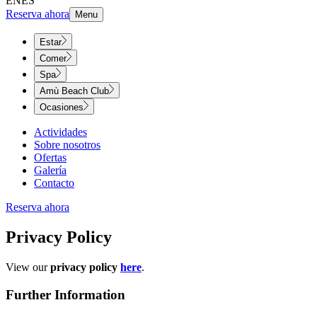
EN
ES
Reserva ahora
Menu
Estar
Comer
Spa
Amù Beach Club
Ocasiones
Actividades
Sobre nosotros
Ofertas
Galería
Contacto
Reserva ahora
Privacy Policy​​​​‌ ‍ ​‍​‍‌‍ ‌ ​‍‌‍‍‌‌‍‌ ‌‍‍‌‌‍ ‍​‍​‍​ ‍‍​‍​‍‌ ​ ‌‍​‌‌‍ ‍‌‍‍‌‌ ‌​‌ ‍‌​‍ ‍‌‍‍‌‌‍ ​‍​‍​‍ ​​‍​‍‌‍‍​‌ ​‍‌‍‌‌‌‍‌‍​‍​‍​ ‍‍​‍​‍‌‍‍​‌ ‌​‌ ‌​‌ ​​‌ ​ ​ ‍‍​‍ ​‍ ‌‍ ​​‍ ‌‌‍​‌‌‍ ‍‌‍‌​​‍ ‌‌ ​‍​‍ ‌‌‍‍​‌‍ ‌ ‌​‌‍‌‌‌‍ ​‌ ​ ​‍ ‌‌ ​ ‌ ‌​‌ ‌‌‌‍‌​‌‍‍‌‌‍ ​‍ ‍‌ ‌‍‌‍‌‌‌ ​‍‌‍​ ‌‍‌‌‌‍ ​​‍ ‍‌‍​‌‌ ​​‌ ​​​‍ ‌‍‍‌‌‍ ‍‌ ‌​‌‍‌‌‌‍ ‍‌ ‌​​‍ ‌‍‌‌‌‍‌​‌‍‍‌‌ ‌​​‍ ‌‍ ‌‌‍ ‌‍‌​‌‍‌‌​ ‌‌ ​​‌ ​‍‌‍‌‌‌ ​ ‌‍‌‌‌‍ ‍‌ ‌​‌‍​‌‌ ‌​‌‍‍‌‌‍ ‌‍ ‍​ ‍ ‌‍‍‌‌‍‌​​ ‌​ ​ ‌‍‌‌‌‍​‍​ ‌‌​ ​‌‌‍‌​‌‍​‍​ ​‌​‍ ‌‌‍‌‍​ ‌ ‌‍​‌​ ‌‌​‍ ‌​ ‌​‌‍‌‌​ ‌ ​ ​​​‍ ‌​ ‍‌​ ‌‌​ ​ ​ ‌‌​‍ ‌​ ​​‌‍‌​​ ​​​ ​ ​ ‌‍​ ‌‌​ ‌​​ ​​‌‍‌‌​ ‌‍​ ‌‌​ ​ ​ ‍ ‌ ‌​‌ ‍‌‌ ​​‌‍‌‌​ ‌‌‍‍​‌‍ ‌ ‌​‌‍‌‌‌‍ ​‌‌​ ‌‍‍‌‌ ‌​‌‍‌‌‌‌​​‌‍​‌‌‍‌ ‌‍‌‌​ ‍ ‌ ​​‌‍​‌‌ ‌​‌‍‍​​ ‌‌ ​​‌‍​‌‌‍‌ ‌‍‌‌‌​​‍‌ ‌‌‌‍‍‌‌‍ ​‌‍‌​‌‍‌‌‌ ​‍​‍‌‌​ ‌‌‌​​‍‌‌ ‌‍‍ ‌‍‌‌‌ ‍‌​‍‌‌​ ​ ‌​‌​​‍‌‌​ ​ ‌​‌​​‍‌‌​ ​‍​ ​‍‌‍‌‌​ ‌‍‌‍​ ‌‍‌‌‌‍​‌​ ​‍​ ​‌‌‍​‍​ ​‍‌‍​‍​ ‌‌‌‍‌‌​‍‌‌​ ​‍​ ​‍​‍‌‌​ ‌‌‌​‌​​‍ ‍‌‍‍​‌‍‌‌‌‍​‌‌‍‌​‌‍‍‌‌‍ ‍‌‍‌ ​ ‌‍​‍‌‍​‌‌ ​ ‌‍‌‌‌‌‌‌‌ ​‍‌‍ ​​ ‌‌‍‍​‌ ‌​‌ ‌​‌ ​​‌ ​ ​‍‌‌​ ​ ‌​​‌​‍‌‌​ ​‍‌​‌‍​‍‌‌​ ​‍‌​‌‍‌‍ ​​‍ ‌‌‍​‌‌‍ ‍‌‍‌​​‍ ‌‌ ​‍​‍ ‌‌‍‍​‌‍ ‌ ‌​‌‍‌‌‌‍ ​‌ ​ ​‍ ‌‌ ​ ‌ ‌​‌ ‌‌‌‍‌​‌‍‍‌‌‍ ​‍ ‍‌ ‌‍‌‍‌‌‌ ​‍‌‍​ ‌‍‌‌‌‍ ​​‍ ‍‌‍​‌‌ ​​‌ ​​​‍‌‍‌‍‍‌‌‍‌​​ ‌​ ​ ‌‍‌‌‌‍​‍​ ‌‌​ ​‌‌‍‌​‌‍​‍​ ​‌​‍ ‌‌‍‌‍​ ‌ ‌‍​‌​ ‌‌​‍ ‌​ ‌​‌‍‌‌​ ‌ ​ ​​​‍ ‌​ ‍‌​ ‌‌​ ​ ​ ‌‌​‍ ‌​ ​​‌‍‌​​ ​​​ ​ ​ ‌‍​ ‌‌​ ‌​​ ​​‌‍‌‌​ ‌‍​ ‌‌​ ​ ​‍‌‍‌ ‌​‌ ‍‌‌ ​​‌‍‌‌​ ‌‌‍‍​‌‍ ‌ ‌​‌‍‌‌‌‍ ​‌‌​ ‌‍‍‌‌ ‌​‌‍‌‌‌‌​​‌‍​‌‌‍‌ ‌‍‌‌​‍‌‍‌ ​​‌‍​‌‌ ‌​‌‍‍​​ ‌‌ ​​‌‍​‌‌‍‌ ‌‍‌‌‌​​‍‌ ‌‌‌‍‍‌‌‍ ​‌‍‌​‌‍‌‌‌ ​‍​‍‌‌​ ‌‌‌​​‍‌‌ ‌‍‍ ‌‍‌‌‌ ‍‌​‍‌‌​ ​ ‌​‌​​‍‌‌​ ​ ‌​‌​​‍‌‌​ ​‍​ ​‍‌‍‌‌​ ‌‍‌‍​ ‌‍‌‌‌‍​‌​ ​‍​ ​‌‌‍​‍​ ​‍‌‍​‍​ ‌‌‌‍‌‌​‍‌‌​ ​‍​ ​‍​‍‌‌​ ‌‌‌​‌​​‍ ‍‌‍‍​‌‍‌‌‌‍​‌‌‍‌​‌‍‍‌‌‍ ‍‌‍‌ ​‍‌‍‌ ​​‌‍‌‌‌ ​‍‌ ​ ‌ ​​‌‍‌‌‌‍​ ‌ ‌​‌‍‍‌‌ ‌‍‌‍‌‌​ ‌‌ ​​‌ ‌‌‌‍​‍‌‍ ​‌‍‍‌‌ ​ ‌‍‍​‌‍‌‌‌‍‌​​‍​‍‌ ‌
View our ​​​​‌ ‍ ​‍​‍‌‍ ‌ ​‍‌‍‍‌‌‍‌ ‌‍‍‌‌‍ ‍​‍​‍​ ‍‍​‍​‍‌ ​ ‌‍​‌‌‍ ‍‌‍‍‌‌ ‌​‌ ‍‌​‍ ‍‌‍‍‌‌‍ ​‍​‍​‍ ​​‍​‍‌‍‍​‌ ​‍‌‍‌‌‌‍‌‍​‍​‍​ ‍‍​‍​‍‌‍‍​‌ ‌​‌ ‌​‌ ​​‌ ​ ​ ‍‍​‍ ​‍ ‌‍ ​​‍ ‌‌‍​‌‌‍ ‍‌‍‌​​‍ ‌‌ ​‍​‍ ‌‌‍‍​‌‍ ‌ ‌​‌‍‌‌‌‍ ​‌ ​ ​‍ ‌‌ ​ ‌ ‌​‌ ‌‌‌‍‌​‌‍‍‌‌‍ ​‍ ‍‌ ‌‍‌‍‌‌‌ ​‍‌‍​ ‌‍‌‌‌‍ ​​‍ ‍‌‍​‌‌ ​​‌ ​​​‍ ‌‍‍‌‌‍ ‍‌ ‌​‌‍‌‌‌‍ ‍‌ ‌​​‍ ‌‍‌‌‌‍‌​‌‍‍‌‌ ‌​​‍ ‌‍ ‌‌‍ ‌‍‌​‌‍‌‌​ ‌‌ ​​‌ ​‍‌‍‌‌‌ ​ ‌‍‌‌‌‍ ‍‌ ‌​‌‍​‌‌ ‌​‌‍‍‌‌‍ ‌‍ ‍​ ‍ ‌‍‍‌‌‍‌​​ ‌​ ​ ‌‍‌‌‌‍​‍​ ‌‌​ ​‌‌‍‌​‌‍​‍​ ​‌​‍ ‌‌‍‌‍​ ‌ ‌‍​‌​ ‌‌​‍ ‌​ ‌​‌‍‌‌​ ‌ ​ ​​​‍ ‌​ ‍‌​ ‌‌​ ​ ​ ‌‌​‍ ‌​ ​​‌‍‌​​ ​​​ ​ ​ ‌‍​ ‌‌​ ‌​​ ​​‌‍‌‌​ ‌‍​ ‌‌​ ​ ​ ‍ ‌ ‌​‌ ‍‌‌ ​​‌‍‌‌​ ‌‌‍‍​‌‍ ‌ ‌​‌‍‌‌‌‍ ​‌‌​ ‌‍‍‌‌ ‌​‌‍‌‌‌‌​​‌‍​‌‌‍‌ ‌‍‌‌​ ‍ ‌ ​​‌‍​‌‌ ‌​‌‍‍​​ ‌‌ ​​‌‍​‌‌‍‌ ‌‍‌‌‌​​‍‌ ‌‌‌‍‍‌‌‍ ​‌‍‌​‌‍‌‌‌ ​‍​‍‌‌​ ‌‌‌​​‍‌‌ ‌‍‍ ‌‍‌‌‌ ‍‌​‍‌‌​ ​ ‌​‌​​‍‌‌​ ​ ‌​‌​​‍‌‌​ ​‍​ ​‍‌‍‌‌​ ‌‍‌‍​ ‌‍‌‌‌‍​‌​ ​‍​ ​‌‌‍​‍​ ​‍‌‍​‍​ ‌‌‌‍‌‌​‍‌‌​ ​‍​ ​‍​‍‌‌​ ‌‌‌​‌​​‍ ‍‌‍​‍‌‍ ‌‍‌​‌ ‍‌​‍‌‌​ ‌‌‌​​‍‌‌ ‌‍‍ ‌‍‌‌‌ ‍‌​‍‌‌​ ​ ‌​‌​​‍‌‌​ ​ ‌​‌​​‍‌‌​ ​‍​ ​‍‌‍​‌​ ‍​‌‍​‌​ ‍​​ ​‍​ ‌‍​ ‍​​ ‍‌​ ‌‍​ ​‌‌‍‌​​ ​​​‍‌‌​ ​‍​ ​‍​‍‌‌​ ‌‌‌​‌​​‍ ‍‌‍​ ‌‍‍​‌‍‍‌‌‍ ​‌‍‌​‌ ​‍‌‍‌‌‌‍ ‍​‍‌‌​ ‌‌‌​​‍‌‌ ‌‍‍ ‌‍‌‌‌ ‍‌​‍‌‌​ ​ ‌​‌​​‍‌‌​ ​ ‌​‌​​‍‌‌​ ​‍​ ​‍​ ‍​​ ​ ‌‍‌‌​ ​‌​ ‌ ​ ‌​​ ​‌​ ‌‌​ ‌​​ ‌‍‌‍​‌​ ‌‍​‍‌‌​ ​‍​ ​‍​‍‌‌​ ‌‌‌​‌​​‍ ‍‌ ‌​‌‍‌‌‌ ‍​‌ ‌​​ ‌‍​‍‌‍​‌‌ ​ ‌‍‌‌‌‌‌‌‌ ​‍‌‍ ​​ ‌‌‍‍​‌ ‌​‌ ‌​‌ ​​‌ ​ ​‍‌‌​ ​ ‌​​‌​‍‌‌​ ​‍‌​‌‍​‍‌‌​ ​‍‌​‌‍‌‍ ​​‍ ‌‌‍​‌‌‍ ‍‌‍‌​​‍ ‌‌ ​‍​‍ ‌‌‍‍​‌‍ ‌ ‌​‌‍‌‌‌‍ ​‌ ​ ​‍ ‌‌ ​ ‌ ‌​‌ ‌‌‌‍‌​‌‍‍‌‌‍ ​‍ ‍‌ ‌‍‌‍‌‌‌ ​‍‌‍​ ‌‍‌‌‌‍ ​​‍ ‍‌‍​‌‌ ​​‌ ​​​‍‌‍‌‍‍‌‌‍‌​​ ‌​ ​ ‌‍‌‌‌‍​‍​ ‌‌​ ​‌‌‍‌​‌‍​‍​ ​‌​‍ ‌‌‍‌‍​ ‌ ‌‍​‌​ ‌‌​‍ ‌​ ‌​‌‍‌‌​ ‌ ​ ​​​‍ ‌​ ‍‌​ ‌‌​ ​ ​ ‌‌​‍ ‌​ ​​‌‍‌​​ ​​​ ​ ​ ‌‍​ ‌‌​ ‌​​ ​​‌‍‌‌​ ‌‍​ ‌‌​ ​ ​‍‌‍‌ ‌​‌ ‍‌‌ ​​‌‍‌‌​ ‌‌‍‍​‌‍ ‌ ‌​‌‍‌‌‌‍ ​‌‌​ ‌‍‍‌‌ ‌​‌‍‌‌‌‌​​‌‍​‌‌‍‌ ‌‍‌‌​‍‌‍‌ ​​‌‍​‌‌ ‌​‌‍‍​​ ‌‌ ​​‌‍​‌‌‍‌ ‌‍‌‌‌​​‍‌ ‌‌‌‍‍‌‌‍ ​‌‍‌​‌‍‌‌‌ ​‍​‍‌‌​ ‌‌‌​​‍‌‌ ‌‍‍ ‌‍‌‌‌ ‍‌​‍‌‌​ ​ ‌​‌​​‍‌‌​ ​ ‌​‌​​‍‌‌​ ​‍​ ​‍‌‍‌‌​ ‌‍‌‍​ ‌‍‌‌‌‍​‌​ ​‍​ ​‌‌‍​‍​ ​‍‌‍​‍​ ‌‌‌‍‌‌​‍‌‌​ ​‍​ ​‍​‍‌‌​ ‌‌‌​‌​​‍ ‍‌‍​‍‌‍ ‌‍‌​‌ ‍‌​‍‌‌​ ‌‌‌​​‍‌‌ ‌‍‍ ‌‍‌‌‌ ‍‌​‍‌‌​ ​ ‌​‌​​‍‌‌​ ​ ‌​‌​​‍‌‌​ ​‍​ ​‍‌‍​‌​ ‍​‌‍​‌​ ‍​​ ​‍​ ‌‍​ ‍​​ ‍‌​ ‌‍​ ​‌‌‍‌​​ ​​​‍‌‌​ ​‍​ ​‍​‍‌‌​ ‌‌‌​‌​​‍ ‍‌‍​ ‌‍‍​‌‍‍‌‌‍ ​‌‍‌​‌ ​‍‌‍‌‌‌‍ ‍​‍‌‌​ ‌‌‌​​‍‌‌ ‌‍‍ ‌‍‌‌‌ ‍‌​‍‌‌​ ​ ‌​‌​​‍‌‌​ ​ ‌​‌​​‍‌‌​ ​‍​ ​‍​ ‍​​ ​ ‌‍‌‌​ ​‌​ ‌ ​ ‌​​ ​‌​ ‌‌​ ‌​​ ‌‍‌‍​‌​ ‌‍​‍‌‌​ ​‍​ ​‍​‍‌‌​ ‌‌‌​‌​​‍ ‍‌ ‌​‌‍‌‌‌ ‍​‌ ‌​​‍‌‍‌ ​​‌‍‌‌‌ ​‍‌ ​ ‌ ​​‌‍‌‌‌‍​ ‌ ‌​‌‍‍‌‌ ‌‍‌‍‌‌​ ‌‌ ​​‌ ‌‌‌‍​‍‌‍ ​‌‍‍‌‌ ​ ‌‍‍​‌‍‌‌‌‍‌​​‍​‍‌ ‌
privacy policy ​​​​‌ ‍ ​‍​‍‌‍ ‌ ​‍‌‍‍‌‌‍‌ ‌‍‍‌‌‍ ‍​‍​‍​ ‍‍​‍​‍‌ ​ ‌‍​‌‌‍ ‍‌‍‍‌‌ ‌​‌ ‍‌​‍ ‍‌‍‍‌‌‍ ​‍​‍​‍ ​​‍​‍‌‍‍​‌ ​‍‌‍‌‌‌‍‌‍​‍​‍​ ‍‍​‍​‍‌‍‍​‌ ‌​‌ ‌​‌ ​​‌ ​ ​ ‍‍​‍ ​‍ ‌‍ ​​‍ ‌‌‍​‌‌‍ ‍‌‍‌​​‍ ‌‌ ​‍​‍ ‌‌‍‍​‌‍ ‌ ‌​‌‍‌‌‌‍ ​‌ ​ ​‍ ‌‌ ​ ‌ ‌​‌ ‌‌‌‍‌​‌‍‍‌‌‍ ​‍ ‍‌ ‌‍‌‍‌‌‌ ​‍‌‍​ ‌‍‌‌‌‍ ​​‍ ‍‌‍​‌‌ ​​‌ ​​​‍ ‌‍‍‌‌‍ ‍‌ ‌​‌‍‌‌‌‍ ‍‌ ‌​​‍ ‌‍‌‌‌‍‌​‌‍‍‌‌ ‌​​‍ ‌‍ ‌‌‍ ‌‍‌​‌‍‌‌​ ‌‌ ​​‌ ​‍‌‍‌‌‌ ​ ‌‍‌‌‌‍ ‍‌ ‌​‌‍​‌‌ ‌​‌‍‍‌‌‍ ‌‍ ‍​ ‍ ‌‍‍‌‌‍‌​​ ‌​ ​ ‌‍‌‌‌‍​‍​ ‌‌​ ​‌‌‍‌​‌‍​‍​ ​‌​‍ ‌‌‍‌‍​ ‌ ‌‍​‌​ ‌‌​‍ ‌​ ‌​‌‍‌‌​ ‌ ​ ​​​‍ ‌​ ‍‌​ ‌‌​ ​ ​ ‌‌​‍ ‌​ ​​‌‍‌​​ ​​​ ​ ​ ‌‍​ ‌‌​ ‌​​ ​​‌‍‌‌​ ‌‍​ ‌‌​ ​ ​ ‍ ‌ ‌​‌ ‍‌‌ ​​‌‍‌‌​ ‌‌‍‍​‌‍ ‌ ‌​‌‍‌‌‌‍ ​‌‌​ ‌‍‍‌‌ ‌​‌‍‌‌‌‌​​‌‍​‌‌‍‌ ‌‍‌‌​ ‍ ‌ ​​‌‍​‌‌ ‌​‌‍‍​​ ‌‌ ​​‌‍​‌‌‍‌ ‌‍‌‌‌​​‍‌ ‌‌‌‍‍‌‌‍ ​‌‍‌​‌‍‌‌‌ ​‍​‍‌‌​ ‌‌‌​​‍‌‌ ‌‍‍ ‌‍‌‌‌ ‍‌​‍‌‌​ ​ ‌​‌​​‍‌‌​ ​ ‌​‌​​‍‌‌​ ​‍​ ​‍‌‍‌‌​ ‌‍‌‍​ ‌‍‌‌‌‍​‌​ ​‍​ ​‌‌‍​‍​ ​‍‌‍​‍​ ‌‌‌‍‌‌​‍‌‌​ ​‍​ ​‍​‍‌‌​ ‌‌‌​‌​​‍ ‍‌‍​‍‌‍ ‌‍‌​‌ ‍‌​‍‌‌​ ‌‌‌​​‍‌‌ ‌‍‍ ‌‍‌‌‌ ‍‌​‍‌‌​ ​ ‌​‌​​‍‌‌​ ​ ‌​‌​​‍‌‌​ ​‍​ ​‍‌‍​‌​ ‍​‌‍​‌​ ‍​​ ​‍​ ‌‍​ ‍​​ ‍‌​ ‌‍​ ​‌‌‍‌​​ ​​​‍‌‌​ ​‍​ ​‍​‍‌‌​ ‌‌‌​‌​​‍ ‍‌‍​ ‌‍‍​‌‍‍‌‌‍ ​‌‍‌​‌ ​‍‌‍‌‌‌‍ ‍​‍‌‌​ ‌‌‌​​‍‌‌ ‌‍‍ ‌‍‌‌‌ ‍‌​‍‌‌​ ​ ‌​‌​​‍‌‌​ ​ ‌​‌​​‍‌‌​ ​‍​ ​‍‌‍‌‌​ ​‍​ ​‍​ ​‌‌‍‌‍‌‍‌​​ ​‌​ ‍‌​ ​‍​ ‍‌‌‍​‌​ ‍​​‍‌‌​ ​‍​ ​‍​‍‌‌​ ‌‌‌​‌​​‍ ‍‌ ‌​‌‍‌‌‌ ‍​‌ ‌​​ ‌‍​‍‌‍​‌‌ ​ ‌‍‌‌‌‌‌‌‌ ​‍‌‍ ​​ ‌‌‍‍​‌ ‌​‌ ‌​‌ ​​‌ ​ ​‍‌‌​ ​ ‌​​‌​‍‌‌​ ​‍‌​‌‍​‍‌‌​ ​‍‌​‌‍‌‍ ​​‍ ‌‌‍​‌‌‍ ‍‌‍‌​​‍ ‌‌ ​‍​‍ ‌‌‍‍​‌‍ ‌ ‌​‌‍‌‌‌‍ ​‌ ​ ​‍ ‌‌ ​ ‌ ‌​‌ ‌‌‌‍‌​‌‍‍‌‌‍ ​‍ ‍‌ ‌‍‌‍‌‌‌ ​‍‌‍​ ‌‍‌‌‌‍ ​​‍ ‍‌‍​‌‌ ​​‌ ​​​‍‌‍‌‍‍‌‌‍‌​​ ‌​ ​ ‌‍‌‌‌‍​‍​ ‌‌​ ​‌‌‍‌​‌‍​‍​ ​‌​‍ ‌‌‍‌‍​ ‌ ‌‍​‌​ ‌‌​‍ ‌​ ‌​‌‍‌‌​ ‌ ​ ​​​‍ ‌​ ‍‌​ ‌‌​ ​ ​ ‌‌​‍ ‌​ ​​‌‍‌​​ ​​​ ​ ​ ‌‍​ ‌‌​ ‌​​ ​​‌‍‌‌​ ‌‍​ ‌‌​ ​ ​‍‌‍‌ ‌​‌ ‍‌‌ ​​‌‍‌‌​ ‌‌‍‍​‌‍ ‌ ‌​‌‍‌‌‌‍ ​‌‌​ ‌‍‍‌‌ ‌​‌‍‌‌‌‌​​‌‍​‌‌‍‌ ‌‍‌‌​‍‌‍‌ ​​‌‍​‌‌ ‌​‌‍‍​​ ‌‌ ​​‌‍​‌‌‍‌ ‌‍‌‌‌​​‍‌ ‌‌‌‍‍‌‌‍ ​‌‍‌​‌‍‌‌‌ ​‍​‍‌‌​ ‌‌‌​​‍‌‌ ‌‍‍ ‌‍‌‌‌ ‍‌​‍‌‌​ ​ ‌​‌​​‍‌‌​ ​ ‌​‌​​‍‌‌​ ​‍​ ​‍‌‍‌‌​ ‌‍‌‍​ ‌‍‌‌‌‍​‌​ ​‍​ ​‌‌‍​‍​ ​‍‌‍​‍​ ‌‌‌‍‌‌​‍‌‌​ ​‍​ ​‍​‍‌‌​ ‌‌‌​‌​​‍ ‍‌‍​‍‌‍ ‌‍‌​‌ ‍‌​‍‌‌​ ‌‌‌​​‍‌‌ ‌‍‍ ‌‍‌‌‌ ‍‌​‍‌‌​ ​ ‌​‌​​‍‌‌​ ​ ‌​‌​​‍‌‌​ ​‍​ ​‍‌‍​‌​ ‍​‌‍​‌​ ‍​​ ​‍​ ‌‍​ ‍​​ ‍‌​ ‌‍​ ​‌‌‍‌​​ ​​​‍‌‌​ ​‍​ ​‍​‍‌‌​ ‌‌‌​‌​​‍ ‍‌‍​ ‌‍‍​‌‍‍‌‌‍ ​‌‍‌​‌ ​‍‌‍‌‌‌‍ ‍​‍‌‌​ ‌‌‌​​‍‌‌ ‌‍‍ ‌‍‌‌‌ ‍‌​‍‌‌​ ​ ‌​‌​​‍‌‌​ ​ ‌​‌​​‍‌‌​ ​‍​ ​‍‌‍‌‌​ ​‍​ ​‍​ ​‌‌‍‌‍‌‍‌​​ ​‌​ ‍‌​ ​‍​ ‍‌‌‍​‌​ ‍​​‍‌‌​ ​‍​ ​‍​‍‌‌​ ‌‌‌​‌​​‍ ‍‌ ‌​‌‍‌‌‌ ‍​‌ ‌​​‍‌‍‌ ​​‌‍‌‌‌ ​‍‌ ​ ‌ ​​‌‍‌‌‌‍​ ‌ ‌​‌‍‍‌‌ ‌‍‌‍‌‌​ ‌‌ ​​‌ ‌‌‌‍​‍‌‍ ​‌‍‍‌‌ ​ ‌‍‍​‌‍‌‌‌‍‌​​‍​‍‌ ‌
here​​​​‌ ‍ ​‍​‍‌‍ ‌ ​‍‌‍‍‌‌‍‌ ‌‍‍‌‌‍ ‍​‍​‍​ ‍‍​‍​‍‌ ​ ‌‍​‌‌‍ ‍‌‍‍‌‌ ‌​‌ ‍‌​‍ ‍‌‍‍‌‌‍ ​‍​‍​‍ ​​‍​‍‌‍‍​‌ ​‍‌‍‌‌‌‍‌‍​‍​‍​ ‍‍​‍​‍‌‍‍​‌ ‌​‌ ‌​‌ ​​‌ ​ ​ ‍‍​‍ ​‍ ‌‍ ​​‍ ‌‌‍​‌‌‍ ‍‌‍‌​​‍ ‌‌ ​‍​‍ ‌‌‍‍​‌‍ ‌ ‌​‌‍‌‌‌‍ ​‌ ​ ​‍ ‌‌ ​ ‌ ‌​‌ ‌‌‌‍‌​‌‍‍‌‌‍ ​‍ ‍‌ ‌‍‌‍‌‌‌ ​‍‌‍​ ‌‍‌‌‌‍ ​​‍ ‍‌‍​‌‌ ​​‌ ​​​‍ ‌‍‍‌‌‍ ‍‌ ‌​‌‍‌‌‌‍ ‍‌ ‌​​‍ ‌‍‌‌‌‍‌​‌‍‍‌‌ ‌​​‍ ‌‍ ‌‌‍ ‌‍‌​‌‍‌‌​ ‌‌ ​​‌ ​‍‌‍‌‌‌ ​ ‌‍‌‌‌‍ ‍‌ ‌​‌‍​‌‌ ‌​‌‍‍‌‌‍ ‌‍ ‍​ ‍ ‌‍‍‌‌‍‌​​ ‌​ ​ ‌‍‌‌‌‍​‍​ ‌‌​ ​‌‌‍‌​‌‍​‍​ ​‌​‍ ‌‌‍‌‍​ ‌ ‌‍​‌​ ‌‌​‍ ‌​ ‌​‌‍‌‌​ ‌ ​ ​​​‍ ‌​ ‍‌​ ‌‌​ ​ ​ ‌‌​‍ ‌​ ​​‌‍‌​​ ​​​ ​ ​ ‌‍​ ‌‌​ ‌​​ ​​‌‍‌‌​ ‌‍​ ‌‌​ ​ ​ ‍ ‌ ‌​‌ ‍‌‌ ​​‌‍‌‌​ ‌‌‍‍​‌‍ ‌ ‌​‌‍‌‌‌‍ ​‌‌​ ‌‍‍‌‌ ‌​‌‍‌‌‌‌​​‌‍​‌‌‍‌ ‌‍‌‌​ ‍ ‌ ​​‌‍​‌‌ ‌​‌‍‍​​ ‌‌ ​​‌‍​‌‌‍‌ ‌‍‌‌‌​​‍‌ ‌‌‌‍‍‌‌‍ ​‌‍‌​‌‍‌‌‌ ​‍​‍‌‌​ ‌‌‌​​‍‌‌ ‌‍‍ ‌‍‌‌‌ ‍‌​‍‌‌​ ​ ‌​‌​​‍‌‌​ ​ ‌​‌​​‍‌‌​ ​‍​ ​‍‌‍‌‌​ ‌‍‌‍​ ‌‍‌‌‌‍​‌​ ​‍​ ​‌‌‍​‍​ ​‍‌‍​‍​ ‌‌‌‍‌‌​‍‌‌​ ​‍​ ​‍​‍‌‌​ ‌‌‌​‌​​‍ ‍‌‍​‍‌‍ ‌‍‌​‌ ‍‌​‍‌‌​ ‌‌‌​​‍‌‌ ‌‍‍ ‌‍‌‌‌ ‍‌​‍‌‌​ ​ ‌​‌​​‍‌‌​ ​ ‌​‌​​‍‌‌​ ​‍​ ​‍‌‍​‌​ ‍​‌‍​‌​ ‍​​ ​‍​ ‌‍​ ‍​​ ‍‌​ ‌‍​ ​‌‌‍‌​​ ​​​‍‌‌​ ​‍​ ​‍​‍‌‌​ ‌‌‌​‌​​‍ ‍‌‍​ ‌‍‍​‌‍‍‌‌‍ ​‌‍‌​‌ ​‍‌‍‌‌‌‍ ‍​‍‌‌​ ‌‌‌​​‍‌‌ ‌‍‍ ‌‍‌‌‌ ‍‌​‍‌‌​ ​ ‌​‌​​‍‌‌​ ​ ‌​‌​​‍‌‌​ ​‍​ ​‍​ ​​‌‍‌‍​ ​ ‌‍​‍‌‍​‌‌‍​‌‌‍​‌​ ​​​ ​​​ ‌‍‌‍‌‌​ ​‌​‍‌‌​ ​‍​ ​‍​‍‌‌​ ‌‌‌​‌​​‍ ‍‌ ‌​‌‍‌‌‌ ‍​‌ ‌​​ ‌‍​‍‌‍​‌‌ ​ ‌‍‌‌‌‌‌‌‌ ​‍‌‍ ​​ ‌‌‍‍​‌ ‌​‌ ‌​‌ ​​‌ ​ ​‍‌‌​ ​ ‌​​‌​‍‌‌​ ​‍‌​‌‍​‍‌‌​ ​‍‌​‌‍‌‍ ​​‍ ‌‌‍​‌‌‍ ‍‌‍‌​​‍ ‌‌ ​‍​‍ ‌‌‍‍​‌‍ ‌ ‌​‌‍‌‌‌‍ ​‌ ​ ​‍ ‌‌ ​ ‌ ‌​‌ ‌‌‌‍‌​‌‍‍‌‌‍ ​‍ ‍‌ ‌‍‌‍‌‌‌ ​‍‌‍​ ‌‍‌‌‌‍ ​​‍ ‍‌‍​‌‌ ​​‌ ​​​‍‌‍‌‍‍‌‌‍‌​​ ‌​ ​ ‌‍‌‌‌‍​‍​ ‌‌​ ​‌‌‍‌​‌‍​‍​ ​‌​‍ ‌‌‍‌‍​ ‌ ‌‍​‌​ ‌‌​‍ ‌​ ‌​‌‍‌‌​ ‌ ​ ​​​‍ ‌​ ‍‌​ ‌‌​ ​ ​ ‌‌​‍ ‌​ ​​‌‍‌​​ ​​​ ​ ​ ‌‍​ ‌‌​ ‌​​ ​​‌‍‌‌​ ‌‍​ ‌‌​ ​ ​‍‌‍‌ ‌​‌ ‍‌‌ ​​‌‍‌‌​ ‌‌‍‍​‌‍ ‌ ‌​‌‍‌‌‌‍ ​‌‌​ ‌‍‍‌‌ ‌​‌‍‌‌‌‌​​‌‍​‌‌‍‌ ‌‍‌‌​‍‌‍‌ ​​‌‍​‌‌ ‌​‌‍‍​​ ‌‌ ​​‌‍​‌‌‍‌ ‌‍‌‌‌​​‍‌ ‌‌‌‍‍‌‌‍ ​‌‍‌​‌‍‌‌‌ ​‍​‍‌‌​ ‌‌‌​​‍‌‌ ‌‍‍ ‌‍‌‌‌ ‍‌​‍‌‌​ ​ ‌​‌​​‍‌‌​ ​ ‌​‌​​‍‌‌​ ​‍​ ​‍‌‍‌‌​ ‌‍‌‍​ ‌‍‌‌‌‍​‌​ ​‍​ ​‌‌‍​‍​ ​‍‌‍​‍​ ‌‌‌‍‌‌​‍‌‌​ ​‍​ ​‍​‍‌‌​ ‌‌‌​‌​​‍ ‍‌‍​‍‌‍ ‌‍‌​‌ ‍‌​‍‌‌​ ‌‌‌​​‍‌‌ ‌‍‍ ‌‍‌‌‌ ‍‌​‍‌‌​ ​ ‌​‌​​‍‌‌​ ​ ‌​‌​​‍‌‌​ ​‍​ ​‍‌‍​‌​ ‍​‌‍​‌​ ‍​​ ​‍​ ‌‍​ ‍​​ ‍‌​ ‌‍​ ​‌‌‍‌​​ ​​​‍‌‌​ ​‍​ ​‍​‍‌‌​ ‌‌‌​‌​​‍ ‍‌‍​ ‌‍‍​‌‍‍‌‌‍ ​‌‍‌​‌ ​‍‌‍‌‌‌‍ ‍​‍‌‌​ ‌‌‌​​‍‌‌ ‌‍‍ ‌‍‌‌‌ ‍‌​‍‌‌​ ​ ‌​‌​​‍‌‌​ ​ ‌​‌​​‍‌‌​ ​‍​ ​‍​ ​​‌‍‌‍​ ​ ‌‍​‍‌‍​‌‌‍​‌‌‍​‌​ ​​​ ​​​ ‌‍‌‍‌‌​ ​‌​‍‌‌​ ​‍​ ​‍​‍‌‌​ ‌‌‌​‌​​‍ ‍‌ ‌​‌‍‌‌‌ ‍​‌ ‌​​‍‌‍‌ ​​‌‍‌‌‌ ​‍‌ ​ ‌ ​​‌‍‌‌‌‍​ ‌ ‌​‌‍‍‌‌ ‌‍‌‍‌‌​ ‌‌ ​​‌ ‌‌‌‍​‍‌‍ ​‌‍‍‌‌ ​ ‌‍‍​‌‍‌‌‌‍‌​​‍​‍‌ ‌
.​​​​‌ ‍ ​‍​‍‌‍ ‌ ​‍‌‍‍‌‌‍‌ ‌‍‍‌‌‍ ‍​‍​‍​ ‍‍​‍​‍‌ ​ ‌‍​‌‌‍ ‍‌‍‍‌‌ ‌​‌ ‍‌​‍ ‍‌‍‍‌‌‍ ​‍​‍​‍ ​​‍​‍‌‍‍​‌ ​‍‌‍‌‌‌‍‌‍​‍​‍​ ‍‍​‍​‍‌‍‍​‌ ‌​‌ ‌​‌ ​​‌ ​ ​ ‍‍​‍ ​‍ ‌‍ ​​‍ ‌‌‍​‌‌‍ ‍‌‍‌​​‍ ‌‌ ​‍​‍ ‌‌‍‍​‌‍ ‌ ‌​‌‍‌‌‌‍ ​‌ ​ ​‍ ‌‌ ​ ‌ ‌​‌ ‌‌‌‍‌​‌‍‍‌‌‍ ​‍ ‍‌ ‌‍‌‍‌‌‌ ​‍‌‍​ ‌‍‌‌‌‍ ​​‍ ‍‌‍​‌‌ ​​‌ ​​​‍ ‌‍‍‌‌‍ ‍‌ ‌​‌‍‌‌‌‍ ‍‌ ‌​​‍ ‌‍‌‌‌‍‌​‌‍‍‌‌ ‌​​‍ ‌‍ ‌‌‍ ‌‍‌​‌‍‌‌​ ‌‌ ​​‌ ​‍‌‍‌‌‌ ​ ‌‍‌‌‌‍ ‍‌ ‌​‌‍​‌‌ ‌​‌‍‍‌‌‍ ‌‍ ‍​ ‍ ‌‍‍‌‌‍‌​​ ‌​ ​ ‌‍‌‌‌‍​‍​ ‌‌​ ​‌‌‍‌​‌‍​‍​ ​‌​‍ ‌‌‍‌‍​ ‌ ‌‍​‌​ ‌‌​‍ ‌​ ‌​‌‍‌‌​ ‌ ​ ​​​‍ ‌​ ‍‌​ ‌‌​ ​ ​ ‌‌​‍ ‌​ ​​‌‍‌​​ ​​​ ​ ​ ‌‍​ ‌‌​ ‌​​ ​​‌‍‌‌​ ‌‍​ ‌‌​ ​ ​ ‍ ‌ ‌​‌ ‍‌‌ ​​‌‍‌‌​ ‌‌‍‍​‌‍ ‌ ‌​‌‍‌‌‌‍ ​‌‌​ ‌‍‍‌‌ ‌​‌‍‌‌‌‌​​‌‍​‌‌‍‌ ‌‍‌‌​ ‍ ‌ ​​‌‍​‌‌ ‌​‌‍‍​​ ‌‌ ​​‌‍​‌‌‍‌ ‌‍‌‌‌​​‍‌ ‌‌‌‍‍‌‌‍ ​‌‍‌​‌‍‌‌‌ ​‍​‍‌‌​ ‌‌‌​​‍‌‌ ‌‍‍ ‌‍‌‌‌ ‍‌​‍‌‌​ ​ ‌​‌​​‍‌‌​ ​ ‌​‌​​‍‌‌​ ​‍​ ​‍‌‍‌‌​ ‌‍‌‍​ ‌‍‌‌‌‍​‌​ ​‍​ ​‌‌‍​‍​ ​‍‌‍​‍​ ‌‌‌‍‌‌​‍‌‌​ ​‍​ ​‍​‍‌‌​ ‌‌‌​‌​​‍ ‍‌‍​‍‌‍ ‌‍‌​‌ ‍‌​‍‌‌​ ‌‌‌​​‍‌‌ ‌‍‍ ‌‍‌‌‌ ‍‌​‍‌‌​ ​ ‌​‌​​‍‌‌​ ​ ‌​‌​​‍‌‌​ ​‍​ ​‍‌‍​‌​ ‍​‌‍​‌​ ‍​​ ​‍​ ‌‍​ ‍​​ ‍‌​ ‌‍​ ​‌‌‍‌​​ ​​​‍‌‌​ ​‍​ ​‍​‍‌‌​ ‌‌‌​‌​​‍ ‍‌‍​ ‌‍‍​‌‍‍‌‌‍ ​‌‍‌​‌ ​‍‌‍‌‌‌‍ ‍​‍‌‌​ ‌‌‌​​‍‌‌ ‌‍‍ ‌‍‌‌‌ ‍‌​‍‌‌​ ​ ‌​‌​​‍‌‌​ ​ ‌​‌​​‍‌‌​ ​‍​ ​‍​ ‌‍​ ‌ ‌‍‌‍‌‍​‍‌‍​‍‌‍‌‍‌‍‌‍‌‍​‌‌‍​‌​ ​‌‌‍‌‍‌‍​‌​‍‌‌​ ​‍​ ​‍​‍‌‌​ ‌‌‌​‌​​‍ ‍‌ ‌​‌‍‌‌‌ ‍​‌ ‌​​ ‌‍​‍‌‍​‌‌ ​ ‌‍‌‌‌‌‌‌‌ ​‍‌‍ ​​ ‌‌‍‍​‌ ‌​‌ ‌​‌ ​​‌ ​ ​‍‌‌​ ​ ‌​​‌​‍‌‌​ ​‍‌​‌‍​‍‌‌​ ​‍‌​‌‍‌‍ ​​‍ ‌‌‍​‌‌‍ ‍‌‍‌​​‍ ‌‌ ​‍​‍ ‌‌‍‍​‌‍ ‌ ‌​‌‍‌‌‌‍ ​‌ ​ ​‍ ‌‌ ​ ‌ ‌​‌ ‌‌‌‍‌​‌‍‍‌‌‍ ​‍ ‍‌ ‌‍‌‍‌‌‌ ​‍‌‍​ ‌‍‌‌‌‍ ​​‍ ‍‌‍​‌‌ ​​‌ ​​​‍‌‍‌‍‍‌‌‍‌​​ ‌​ ​ ‌‍‌‌‌‍​‍​ ‌‌​ ​‌‌‍‌​‌‍​‍​ ​‌​‍ ‌‌‍‌‍​ ‌ ‌‍​‌​ ‌‌​‍ ‌​ ‌​‌‍‌‌​ ‌ ​ ​​​‍ ‌​ ‍‌​ ‌‌​ ​ ​ ‌‌​‍ ‌​ ​​‌‍‌​​ ​​​ ​ ​ ‌‍​ ‌‌​ ‌​​ ​​‌‍‌‌​ ‌‍​ ‌‌​ ​ ​‍‌‍‌ ‌​‌ ‍‌‌ ​​‌‍‌‌​ ‌‌‍‍​‌‍ ‌ ‌​‌‍‌‌‌‍ ​‌‌​ ‌‍‍‌‌ ‌​‌‍‌‌‌‌​​‌‍​‌‌‍‌ ‌‍‌‌​‍‌‍‌ ​​‌‍​‌‌ ‌​‌‍‍​​ ‌‌ ​​‌‍​‌‌‍‌ ‌‍‌‌‌​​‍‌ ‌‌‌‍‍‌‌‍ ​‌‍‌​‌‍‌‌‌ ​‍​‍‌‌​ ‌‌‌​​‍‌‌ ‌‍‍ ‌‍‌‌‌ ‍‌​‍‌‌​ ​ ‌​‌​​‍‌‌​ ​ ‌​‌​​‍‌‌​ ​‍​ ​‍‌‍‌‌​ ‌‍‌‍​ ‌‍‌‌‌‍​‌​ ​‍​ ​‌‌‍​‍​ ​‍‌‍​‍​ ‌‌‌‍‌‌​‍‌‌​ ​‍​ ​‍​‍‌‌​ ‌‌‌​‌​​‍ ‍‌‍​‍‌‍ ‌‍‌​‌ ‍‌​‍‌‌​ ‌‌‌​​‍‌‌ ‌‍‍ ‌‍‌‌‌ ‍‌​‍‌‌​ ​ ‌​‌​​‍‌‌​ ​ ‌​‌​​‍‌‌​ ​‍​ ​‍‌‍​‌​ ‍​‌‍​‌​ ‍​​ ​‍​ ‌‍​ ‍​​ ‍‌​ ‌‍​ ​‌‌‍‌​​ ​​​‍‌‌​ ​‍​ ​‍​‍‌‌​ ‌‌‌​‌​​‍ ‍‌‍​ ‌‍‍​‌‍‍‌‌‍ ​‌‍‌​‌ ​‍‌‍‌‌‌‍ ‍​‍‌‌​ ‌‌‌​​‍‌‌ ‌‍‍ ‌‍‌‌‌ ‍‌​‍‌‌​ ​ ‌​‌​​‍‌‌​ ​ ‌​‌​​‍‌‌​ ​‍​ ​‍​ ‌‍​ ‌ ‌‍‌‍‌‍​‍‌‍​‍‌‍‌‍‌‍‌‍‌‍​‌‌‍​‌​ ​‌‌‍‌‍‌‍​‌​‍‌‌​ ​‍​ ​‍​‍‌‌​ ‌‌‌​‌​​‍ ‍‌ ‌​‌‍‌‌‌ ‍​‌ ‌​​‍‌‍‌ ​​‌‍‌‌‌ ​‍‌ ​ ‌ ​​‌‍‌‌‌‍​ ‌ ‌​‌‍‍‌‌ ‌‍‌‍‌‌​ ‌‌ ​​‌ ‌‌‌‍​‍‌‍ ​‌‍‍‌‌ ​ ‌‍‍​‌‍‌‌‌‍‌​​‍​‍‌ ‌
Further Information​​​​‌ ‍ ​‍​‍‌‍ ‌ ​‍‌‍‍‌‌‍‌ ‌‍‍‌‌‍ ‍​‍​‍​ ‍‍​‍​‍‌ ​ ‌‍​‌‌‍ ‍‌‍‍‌‌ ‌​‌ ‍‌​‍ ‍‌‍‍‌‌‍ ​‍​‍​‍ ​​‍​‍‌‍‍​‌ ​‍‌‍‌‌‌‍‌‍​‍​‍​ ‍‍​‍​‍‌‍‍​‌ ‌​‌ ‌​‌ ​​‌ ​ ​ ‍‍​‍ ​‍ ‌‍ ​​‍ ‌‌‍​‌‌‍ ‍‌‍‌​​‍ ‌‌ ​‍​‍ ‌‌‍‍​‌‍ ‌ ‌​‌‍‌‌‌‍ ​‌ ​ ​‍ ‌‌ ​ ‌ ‌​‌ ‌‌‌‍‌​‌‍‍‌‌‍ ​‍ ‍‌ ‌‍‌‍‌‌‌ ​‍‌‍​ ‌‍‌‌‌‍ ​​‍ ‍‌‍​‌‌ ​​‌ ​​​‍ ‌‍‍‌‌‍ ‍‌ ‌​‌‍‌‌‌‍ ‍‌ ‌​​‍ ‌‍‌‌‌‍‌​‌‍‍‌‌ ‌​​‍ ‌‍ ‌‌‍ ‌‍‌​‌‍‌‌​ ‌‌ ​​‌ ​‍‌‍‌‌‌ ​ ‌‍‌‌‌‍ ‍‌ ‌​‌‍​‌‌ ‌​‌‍‍‌‌‍ ‌‍ ‍​ ‍ ‌‍‍‌‌‍‌​​ ‌​ ​ ‌‍‌‌‌‍​‍​ ‌‌​ ​‌‌‍‌​‌‍​‍​ ​‌​‍ ‌‌‍‌‍​ ‌ ‌‍​‌​ ‌‌​‍ ‌​ ‌​‌‍‌‌​ ‌ ​ ​​​‍ ‌​ ‍‌​ ‌‌​ ​ ​ ‌‌​‍ ‌​ ​​‌‍‌​​ ​​​ ​ ​ ‌‍​ ‌‌​ ‌​​ ​​‌‍‌‌​ ‌‍​ ‌‌​ ​ ​ ‍ ‌ ‌​‌ ‍‌‌ ​​‌‍‌‌​ ‌‌‍‍​‌‍ ‌ ‌​‌‍‌‌‌‍ ​‌‌​ ‌‍‍‌‌ ‌​‌‍‌‌‌‌​​‌‍​‌‌‍‌ ‌‍‌‌​ ‍ ‌ ​​‌‍​‌‌ ‌​‌‍‍​​ ‌‌ ​​‌‍​‌‌‍‌ ‌‍‌‌‌​​‍‌ ‌‌‌‍‍‌‌‍ ​‌‍‌​‌‍‌‌‌ ​‍​‍‌‌​ ‌‌‌​​‍‌‌ ‌‍‍ ‌‍‌‌‌ ‍‌​‍‌‌​ ​ ‌​‌​​‍‌‌​ ​ ‌​‌​​‍‌‌​ ​‍​ ​‍‌‍‌‌​ ‌‍‌‍​ ‌‍‌‌‌‍​‌​ ​‍​ ​‌‌‍​‍​ ​‍‌‍​‍​ ‌‌‌‍‌‌​‍‌‌​ ​‍​ ​‍​‍‌‌​ ‌‌‌​‌​​‍ ‍‌‍​‍‌‍ ‌‍‌​‌ ‍‌​‍‌‌​ ‌‌‌​​‍‌‌ ‌‍‍ ‌‍‌‌‌ ‍‌​‍‌‌​ ​ ‌​‌​​‍‌‌​ ​ ‌​‌​​‍‌‌​ ​‍​ ​‍‌‍​ ​ ​‍‌‍‌‍‌‍​ ​ ‌​​ ​​​ ‌ ​ ​​​ ​ ​ ‌‌​ ‌‌​ ‌​​‍‌‌​ ​‍​ ​‍​‍‌‌​ ‌‌‌​‌​​‍ ‍‌‍​ ‌‍‍​‌‍‍‌‌‍ ​‌‍‌​‌ ​‍‌‍‌‌‌‍ ‍​‍‌‌​ ‌‌‌​​‍‌‌ ‌‍‍ ‌‍‌‌‌ ‍‌​‍‌‌​ ​ ‌​‌​​‍‌‌​ ​ ‌​‌​​‍‌‌​ ​‍​ ​‍​ ​​​ ​‌​ ‌‍​ ‌‌‌‍​‌‌‍​‌​ ‍​‌‍​ ‌‍‌‌​ ‍‌​ ‌‌​ ‍​​‍‌‌​ ​‍​ ​‍​‍‌‌​ ‌‌‌​‌​​‍ ‍‌ ‌​‌‍‌‌‌ ‍​‌ ‌​​ ‌‍​‍‌‍​‌‌ ​ ‌‍‌‌‌‌‌‌‌ ​‍‌‍ ​​ ‌‌‍‍​‌ ‌​‌ ‌​‌ ​​‌ ​ ​‍‌‌​ ​ ‌​​‌​‍‌‌​ ​‍‌​‌‍​‍‌‌​ ​‍‌​‌‍‌‍ ​​‍ ‌‌‍​‌‌‍ ‍‌‍‌​​‍ ‌‌ ​‍​‍ ‌‌‍‍​‌‍ ‌ ‌​‌‍‌‌‌‍ ​‌ ​ ​‍ ‌‌ ​ ‌ ‌​‌ ‌‌‌‍‌​‌‍‍‌‌‍ ​‍ ‍‌ ‌‍‌‍‌‌‌ ​‍‌‍​ ‌‍‌‌‌‍ ​​‍ ‍‌‍​‌‌ ​​‌ ​​​‍‌‍‌‍‍‌‌‍‌​​ ‌​ ​ ‌‍‌‌‌‍​‍​ ‌‌​ ​‌‌‍‌​‌‍​‍​ ​‌​‍ ‌‌‍‌‍​ ‌ ‌‍​‌​ ‌‌​‍ ‌​ ‌​‌‍‌‌​ ‌ ​ ​​​‍ ‌​ ‍‌​ ‌‌​ ​ ​ ‌‌​‍ ‌​ ​​‌‍‌​​ ​​​ ​ ​ ‌‍​ ‌‌​ ‌​​ ​​‌‍‌‌​ ‌‍​ ‌‌​ ​ ​‍‌‍‌ ‌​‌ ‍‌‌ ​​‌‍‌‌​ ‌‌‍‍​‌‍ ‌ ‌​‌‍‌‌‌‍ ​‌‌​ ‌‍‍‌‌ ‌​‌‍‌‌‌‌​​‌‍​‌‌‍‌ ‌‍‌‌​‍‌‍‌ ​​‌‍​‌‌ ‌​‌‍‍​​ ‌‌ ​​‌‍​‌‌‍‌ ‌‍‌‌‌​​‍‌ ‌‌‌‍‍‌‌‍ ​‌‍‌​‌‍‌‌‌ ​‍​‍‌‌​ ‌‌‌​​‍‌‌ ‌‍‍ ‌‍‌‌‌ ‍‌​‍‌‌​ ​ ‌​‌​​‍‌‌​ ​ ‌​‌​​‍‌‌​ ​‍​ ​‍‌‍‌‌​ ‌‍‌‍​ ‌‍‌‌‌‍​‌​ ​‍​ ​‌‌‍​‍​ ​‍‌‍​‍​ ‌‌‌‍‌‌​‍‌‌​ ​‍​ ​‍​‍‌‌​ ‌‌‌​‌​​‍ ‍‌‍​‍‌‍ ‌‍‌​‌ ‍‌​‍‌‌​ ‌‌‌​​‍‌‌ ‌‍‍ ‌‍‌‌‌ ‍‌​‍‌‌​ ​ ‌​‌​​‍‌‌​ ​ ‌​‌​​‍‌‌​ ​‍​ ​‍‌‍​ ​ ​‍‌‍‌‍‌‍​ ​ ‌​​ ​​​ ‌ ​ ​​​ ​ ​ ‌‌​ ‌‌​ ‌​​‍‌‌​ ​‍​ ​‍​‍‌‌​ ‌‌‌​‌​​‍ ‍‌‍​ ‌‍‍​‌‍‍‌‌‍ ​‌‍‌​‌ ​‍‌‍‌‌‌‍ ‍​‍‌‌​ ‌‌‌​​‍‌‌ ‌‍‍ ‌‍‌‌‌ ‍‌​‍‌‌​ ​ ‌​‌​​‍‌‌​ ​ ‌​‌​​‍‌‌​ ​‍​ ​‍​ ​​​ ​‌​ ‌‍​ ‌‌‌‍​‌‌‍​‌​ ‍​‌‍​ ‌‍‌‌​ ‍‌​ ‌‌​ ‍​​‍‌‌​ ​‍​ ​‍​‍‌‌​ ‌‌‌​‌​​‍ ‍‌ ‌​‌‍‌‌‌ ‍​‌ ‌​​‍‌‍‌ ​​‌‍‌‌‌ ​‍‌ ​ ‌ ​​‌‍‌‌‌‍​ ‌ ‌​‌‍‍‌‌ ‌‍‌‍‌‌​ ‌‌ ​​‌ ‌‌‌‍​‍‌‍ ​‌‍‍‌‌ ​ ‌‍‍​‌‍‌‌‌‍‌​​‍​‍‌ ‌