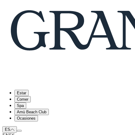
Estar
Comer
Spa
Amù Beach Club
Ocasiones
ES