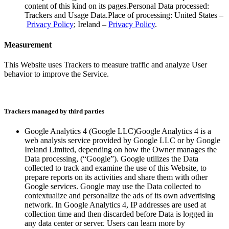
content of this kind on its pages.Personal Data processed:
Trackers and Usage Data.Place of processing: United States –
​​​​‌ ‍ ​‍​‍‌‍ ‌ ​‍‌‍‍‌‌‍‌ ‌‍‍‌‌‍ ‍​‍​‍​ ‍‍​‍​‍‌ ​ ‌‍​‌‌‍ ‍‌‍‍‌‌ ‌​‌ ‍‌​‍ ‍‌‍‍‌‌‍ ​‍​‍​‍ ​​‍​‍‌‍‍​‌ ​‍‌‍‌‌‌‍‌‍​‍​‍​ ‍‍​‍​‍‌‍‍​‌ ‌​‌ ‌​‌ ​​‌ ​ ​ ‍‍​‍ ​‍ ‌‍ ​​‍ ‌‌‍​‌‌‍ ‍‌‍‌​​‍ ‌‌ ​‍​‍ ‌‌‍‍​‌‍ ‌ ‌​‌‍‌‌‌‍ ​‌ ​ ​‍ ‌‌ ​ ‌ ‌​‌ ‌‌‌‍‌​‌‍‍‌‌‍ ​‍ ‍‌ ‌‍‌‍‌‌‌ ​‍‌‍​ ‌‍‌‌‌‍ ​​‍ ‍‌‍​‌‌ ​​‌ ​​​‍ ‌‍‍‌‌‍ ‍‌ ‌​‌‍‌‌‌‍ ‍‌ ‌​​‍ ‌‍‌‌‌‍‌​‌‍‍‌‌ ‌​​‍ ‌‍ ‌‌‍ ‌‍‌​‌‍‌‌​ ‌‌ ​​‌ ​‍‌‍‌‌‌ ​ ‌‍‌‌‌‍ ‍‌ ‌​‌‍​‌‌ ‌​‌‍‍‌‌‍ ‌‍ ‍​ ‍ ‌‍‍‌‌‍‌​​ ‌​ ​ ‌‍‌‌‌‍​‍​ ‌‌​ ​‌‌‍‌​‌‍​‍​ ​‌​‍ ‌‌‍‌‍​ ‌ ‌‍​‌​ ‌‌​‍ ‌​ ‌​‌‍‌‌​ ‌ ​ ​​​‍ ‌​ ‍‌​ ‌‌​ ​ ​ ‌‌​‍ ‌​ ​​‌‍‌​​ ​​​ ​ ​ ‌‍​ ‌‌​ ‌​​ ​​‌‍‌‌​ ‌‍​ ‌‌​ ​ ​ ‍ ‌ ‌​‌ ‍‌‌ ​​‌‍‌‌​ ‌‌‍‍​‌‍ ‌ ‌​‌‍‌‌‌‍ ​‌‌​ ‌‍‍‌‌ ‌​‌‍‌‌‌‌​​‌‍​‌‌‍‌ ‌‍‌‌​ ‍ ‌ ​​‌‍​‌‌ ‌​‌‍‍​​ ‌‌ ​​‌‍​‌‌‍‌ ‌‍‌‌‌​​‍‌ ‌‌‌‍‍‌‌‍ ​‌‍‌​‌‍‌‌‌ ​‍​‍‌‌​ ‌‌‌​​‍‌‌ ‌‍‍ ‌‍‌‌‌ ‍‌​‍‌‌​ ​ ‌​‌​​‍‌‌​ ​ ‌​‌​​‍‌‌​ ​‍​ ​‍‌‍‌‌​ ‌‍‌‍​ ‌‍‌‌‌‍​‌​ ​‍​ ​‌‌‍​‍​ ​‍‌‍​‍​ ‌‌‌‍‌‌​‍‌‌​ ​‍​ ​‍​‍‌‌​ ‌‌‌​‌​​‍ ‍‌‍​‍‌‍ ‌‍‌​‌ ‍‌​‍‌‌​ ‌‌‌​​‍‌‌ ‌‍‍ ‌‍‌‌‌ ‍‌​‍‌‌​ ​ ‌​‌​​‍‌‌​ ​ ‌​‌​​‍‌‌​ ​‍​ ​‍​ ‌‍‌‍‌‍‌‍‌‍‌‍‌​‌‍​ ​ ‌​‌‍​‌​ ​​​ ​‌​ ‌​​ ​‌‌‍‌​​‍‌‌​ ​‍​ ​‍​‍‌‌​ ‌‌‌​‌​​‍ ‍‌‍​ ‌‍‍​‌‍‍‌‌‍ ​‌‍‌​‌ ​‍‌‍‌‌‌‍ ‍​‍‌‌​ ‌‌‌​​‍‌‌ ‌‍‍ ‌‍‌‌‌ ‍‌​‍‌‌​ ​ ‌​‌​​‍‌‌​ ​ ‌​‌​​‍‌‌​ ​‍​ ​‍‌‍​ ​ ​‌‌‍‌​​ ‍‌​ ​‌​ ‍‌‌‍​‌​ ‌ ​ ​‍​ ​‍​ ​‌​ ​‍​‍‌‌​ ​‍​ ​‍​‍‌‌​ ‌‌‌​‌​​‍ ‍‌ ‌​‌‍‌‌‌ ‍​‌ ‌​​ ‌‍​‍‌‍​‌‌ ​ ‌‍‌‌‌‌‌‌‌ ​‍‌‍ ​​ ‌‌‍‍​‌ ‌​‌ ‌​‌ ​​‌ ​ ​‍‌‌​ ​ ‌​​‌​‍‌‌​ ​‍‌​‌‍​‍‌‌​ ​‍‌​‌‍‌‍ ​​‍ ‌‌‍​‌‌‍ ‍‌‍‌​​‍ ‌‌ ​‍​‍ ‌‌‍‍​‌‍ ‌ ‌​‌‍‌‌‌‍ ​‌ ​ ​‍ ‌‌ ​ ‌ ‌​‌ ‌‌‌‍‌​‌‍‍‌‌‍ ​‍ ‍‌ ‌‍‌‍‌‌‌ ​‍‌‍​ ‌‍‌‌‌‍ ​​‍ ‍‌‍​‌‌ ​​‌ ​​​‍‌‍‌‍‍‌‌‍‌​​ ‌​ ​ ‌‍‌‌‌‍​‍​ ‌‌​ ​‌‌‍‌​‌‍​‍​ ​‌​‍ ‌‌‍‌‍​ ‌ ‌‍​‌​ ‌‌​‍ ‌​ ‌​‌‍‌‌​ ‌ ​ ​​​‍ ‌​ ‍‌​ ‌‌​ ​ ​ ‌‌​‍ ‌​ ​​‌‍‌​​ ​​​ ​ ​ ‌‍​ ‌‌​ ‌​​ ​​‌‍‌‌​ ‌‍​ ‌‌​ ​ ​‍‌‍‌ ‌​‌ ‍‌‌ ​​‌‍‌‌​ ‌‌‍‍​‌‍ ‌ ‌​‌‍‌‌‌‍ ​‌‌​ ‌‍‍‌‌ ‌​‌‍‌‌‌‌​​‌‍​‌‌‍‌ ‌‍‌‌​‍‌‍‌ ​​‌‍​‌‌ ‌​‌‍‍​​ ‌‌ ​​‌‍​‌‌‍‌ ‌‍‌‌‌​​‍‌ ‌‌‌‍‍‌‌‍ ​‌‍‌​‌‍‌‌‌ ​‍​‍‌‌​ ‌‌‌​​‍‌‌ ‌‍‍ ‌‍‌‌‌ ‍‌​‍‌‌​ ​ ‌​‌​​‍‌‌​ ​ ‌​‌​​‍‌‌​ ​‍​ ​‍‌‍‌‌​ ‌‍‌‍​ ‌‍‌‌‌‍​‌​ ​‍​ ​‌‌‍​‍​ ​‍‌‍​‍​ ‌‌‌‍‌‌​‍‌‌​ ​‍​ ​‍​‍‌‌​ ‌‌‌​‌​​‍ ‍‌‍​‍‌‍ ‌‍‌​‌ ‍‌​‍‌‌​ ‌‌‌​​‍‌‌ ‌‍‍ ‌‍‌‌‌ ‍‌​‍‌‌​ ​ ‌​‌​​‍‌‌​ ​ ‌​‌​​‍‌‌​ ​‍​ ​‍​ ‌‍‌‍‌‍‌‍‌‍‌‍‌​‌‍​ ​ ‌​‌‍​‌​ ​​​ ​‌​ ‌​​ ​‌‌‍‌​​‍‌‌​ ​‍​ ​‍​‍‌‌​ ‌‌‌​‌​​‍ ‍‌‍​ ‌‍‍​‌‍‍‌‌‍ ​‌‍‌​‌ ​‍‌‍‌‌‌‍ ‍​‍‌‌​ ‌‌‌​​‍‌‌ ‌‍‍ ‌‍‌‌‌ ‍‌​‍‌‌​ ​ ‌​‌​​‍‌‌​ ​ ‌​‌​​‍‌‌​ ​‍​ ​‍‌‍​ ​ ​‌‌‍‌​​ ‍‌​ ​‌​ ‍‌‌‍​‌​ ‌ ​ ​‍​ ​‍​ ​‌​ ​‍​‍‌‌​ ​‍​ ​‍​‍‌‌​ ‌‌‌​‌​​‍ ‍‌ ‌​‌‍‌‌‌ ‍​‌ ‌​​‍‌‍‌ ​​‌‍‌‌‌ ​‍‌ ​ ‌ ​​‌‍‌‌‌‍​ ‌ ‌​‌‍‍‌‌ ‌‍‌‍‌‌​ ‌‌ ​​‌ ‌‌‌‍​‍‌‍ ​‌‍‍‌‌ ​ ‌‍‍​‌‍‌‌‌‍‌​​‍​‍‌ ‌
Privacy Policy​​​​‌ ‍ ​‍​‍‌‍ ‌ ​‍‌‍‍‌‌‍‌ ‌‍‍‌‌‍ ‍​‍​‍​ ‍‍​‍​‍‌ ​ ‌‍​‌‌‍ ‍‌‍‍‌‌ ‌​‌ ‍‌​‍ ‍‌‍‍‌‌‍ ​‍​‍​‍ ​​‍​‍‌‍‍​‌ ​‍‌‍‌‌‌‍‌‍​‍​‍​ ‍‍​‍​‍‌‍‍​‌ ‌​‌ ‌​‌ ​​‌ ​ ​ ‍‍​‍ ​‍ ‌‍ ​​‍ ‌‌‍​‌‌‍ ‍‌‍‌​​‍ ‌‌ ​‍​‍ ‌‌‍‍​‌‍ ‌ ‌​‌‍‌‌‌‍ ​‌ ​ ​‍ ‌‌ ​ ‌ ‌​‌ ‌‌‌‍‌​‌‍‍‌‌‍ ​‍ ‍‌ ‌‍‌‍‌‌‌ ​‍‌‍​ ‌‍‌‌‌‍ ​​‍ ‍‌‍​‌‌ ​​‌ ​​​‍ ‌‍‍‌‌‍ ‍‌ ‌​‌‍‌‌‌‍ ‍‌ ‌​​‍ ‌‍‌‌‌‍‌​‌‍‍‌‌ ‌​​‍ ‌‍ ‌‌‍ ‌‍‌​‌‍‌‌​ ‌‌ ​​‌ ​‍‌‍‌‌‌ ​ ‌‍‌‌‌‍ ‍‌ ‌​‌‍​‌‌ ‌​‌‍‍‌‌‍ ‌‍ ‍​ ‍ ‌‍‍‌‌‍‌​​ ‌​ ​ ‌‍‌‌‌‍​‍​ ‌‌​ ​‌‌‍‌​‌‍​‍​ ​‌​‍ ‌‌‍‌‍​ ‌ ‌‍​‌​ ‌‌​‍ ‌​ ‌​‌‍‌‌​ ‌ ​ ​​​‍ ‌​ ‍‌​ ‌‌​ ​ ​ ‌‌​‍ ‌​ ​​‌‍‌​​ ​​​ ​ ​ ‌‍​ ‌‌​ ‌​​ ​​‌‍‌‌​ ‌‍​ ‌‌​ ​ ​ ‍ ‌ ‌​‌ ‍‌‌ ​​‌‍‌‌​ ‌‌‍‍​‌‍ ‌ ‌​‌‍‌‌‌‍ ​‌‌​ ‌‍‍‌‌ ‌​‌‍‌‌‌‌​​‌‍​‌‌‍‌ ‌‍‌‌​ ‍ ‌ ​​‌‍​‌‌ ‌​‌‍‍​​ ‌‌ ​​‌‍​‌‌‍‌ ‌‍‌‌‌​​‍‌ ‌‌‌‍‍‌‌‍ ​‌‍‌​‌‍‌‌‌ ​‍​‍‌‌​ ‌‌‌​​‍‌‌ ‌‍‍ ‌‍‌‌‌ ‍‌​‍‌‌​ ​ ‌​‌​​‍‌‌​ ​ ‌​‌​​‍‌‌​ ​‍​ ​‍‌‍‌‌​ ‌‍‌‍​ ‌‍‌‌‌‍​‌​ ​‍​ ​‌‌‍​‍​ ​‍‌‍​‍​ ‌‌‌‍‌‌​‍‌‌​ ​‍​ ​‍​‍‌‌​ ‌‌‌​‌​​‍ ‍‌‍​‍‌‍ ‌‍‌​‌ ‍‌​‍‌‌​ ‌‌‌​​‍‌‌ ‌‍‍ ‌‍‌‌‌ ‍‌​‍‌‌​ ​ ‌​‌​​‍‌‌​ ​ ‌​‌​​‍‌‌​ ​‍​ ​‍​ ‌‍‌‍‌‍‌‍‌‍‌‍‌​‌‍​ ​ ‌​‌‍​‌​ ​​​ ​‌​ ‌​​ ​‌‌‍‌​​‍‌‌​ ​‍​ ​‍​‍‌‌​ ‌‌‌​‌​​‍ ‍‌‍​ ‌‍‍​‌‍‍‌‌‍ ​‌‍‌​‌ ​‍‌‍‌‌‌‍ ‍​‍‌‌​ ‌‌‌​​‍‌‌ ‌‍‍ ‌‍‌‌‌ ‍‌​‍‌‌​ ​ ‌​‌​​‍‌‌​ ​ ‌​‌​​‍‌‌​ ​‍​ ​‍‌‍​‍​ ‌​​ ‌ ‌‍​ ‌‍‌‌​ ‌‌​ ‍​​ ‌‍​ ​ ‌‍‌‌‌‍​ ‌‍​ ​‍‌‌​ ​‍​ ​‍​‍‌‌​ ‌‌‌​‌​​‍ ‍‌ ‌​‌‍‌‌‌ ‍​‌ ‌​​ ‌‍​‍‌‍​‌‌ ​ ‌‍‌‌‌‌‌‌‌ ​‍‌‍ ​​ ‌‌‍‍​‌ ‌​‌ ‌​‌ ​​‌ ​ ​‍‌‌​ ​ ‌​​‌​‍‌‌​ ​‍‌​‌‍​‍‌‌​ ​‍‌​‌‍‌‍ ​​‍ ‌‌‍​‌‌‍ ‍‌‍‌​​‍ ‌‌ ​‍​‍ ‌‌‍‍​‌‍ ‌ ‌​‌‍‌‌‌‍ ​‌ ​ ​‍ ‌‌ ​ ‌ ‌​‌ ‌‌‌‍‌​‌‍‍‌‌‍ ​‍ ‍‌ ‌‍‌‍‌‌‌ ​‍‌‍​ ‌‍‌‌‌‍ ​​‍ ‍‌‍​‌‌ ​​‌ ​​​‍‌‍‌‍‍‌‌‍‌​​ ‌​ ​ ‌‍‌‌‌‍​‍​ ‌‌​ ​‌‌‍‌​‌‍​‍​ ​‌​‍ ‌‌‍‌‍​ ‌ ‌‍​‌​ ‌‌​‍ ‌​ ‌​‌‍‌‌​ ‌ ​ ​​​‍ ‌​ ‍‌​ ‌‌​ ​ ​ ‌‌​‍ ‌​ ​​‌‍‌​​ ​​​ ​ ​ ‌‍​ ‌‌​ ‌​​ ​​‌‍‌‌​ ‌‍​ ‌‌​ ​ ​‍‌‍‌ ‌​‌ ‍‌‌ ​​‌‍‌‌​ ‌‌‍‍​‌‍ ‌ ‌​‌‍‌‌‌‍ ​‌‌​ ‌‍‍‌‌ ‌​‌‍‌‌‌‌​​‌‍​‌‌‍‌ ‌‍‌‌​‍‌‍‌ ​​‌‍​‌‌ ‌​‌‍‍​​ ‌‌ ​​‌‍​‌‌‍‌ ‌‍‌‌‌​​‍‌ ‌‌‌‍‍‌‌‍ ​‌‍‌​‌‍‌‌‌ ​‍​‍‌‌​ ‌‌‌​​‍‌‌ ‌‍‍ ‌‍‌‌‌ ‍‌​‍‌‌​ ​ ‌​‌​​‍‌‌​ ​ ‌​‌​​‍‌‌​ ​‍​ ​‍‌‍‌‌​ ‌‍‌‍​ ‌‍‌‌‌‍​‌​ ​‍​ ​‌‌‍​‍​ ​‍‌‍​‍​ ‌‌‌‍‌‌​‍‌‌​ ​‍​ ​‍​‍‌‌​ ‌‌‌​‌​​‍ ‍‌‍​‍‌‍ ‌‍‌​‌ ‍‌​‍‌‌​ ‌‌‌​​‍‌‌ ‌‍‍ ‌‍‌‌‌ ‍‌​‍‌‌​ ​ ‌​‌​​‍‌‌​ ​ ‌​‌​​‍‌‌​ ​‍​ ​‍​ ‌‍‌‍‌‍‌‍‌‍‌‍‌​‌‍​ ​ ‌​‌‍​‌​ ​​​ ​‌​ ‌​​ ​‌‌‍‌​​‍‌‌​ ​‍​ ​‍​‍‌‌​ ‌‌‌​‌​​‍ ‍‌‍​ ‌‍‍​‌‍‍‌‌‍ ​‌‍‌​‌ ​‍‌‍‌‌‌‍ ‍​‍‌‌​ ‌‌‌​​‍‌‌ ‌‍‍ ‌‍‌‌‌ ‍‌​‍‌‌​ ​ ‌​‌​​‍‌‌​ ​ ‌​‌​​‍‌‌​ ​‍​ ​‍‌‍​‍​ ‌​​ ‌ ‌‍​ ‌‍‌‌​ ‌‌​ ‍​​ ‌‍​ ​ ‌‍‌‌‌‍​ ‌‍​ ​‍‌‌​ ​‍​ ​‍​‍‌‌​ ‌‌‌​‌​​‍ ‍‌ ‌​‌‍‌‌‌ ‍​‌ ‌​​‍‌‍‌ ​​‌‍‌‌‌ ​‍‌ ​ ‌ ​​‌‍‌‌‌‍​ ‌ ‌​‌‍‍‌‌ ‌‍‌‍‌‌​ ‌‌ ​​‌ ‌‌‌‍​‍‌‍ ​‌‍‍‌‌ ​ ‌‍‍​‌‍‌‌‌‍‌​​‍​‍‌ ‌
; Ireland – ​​​​‌ ‍ ​‍​‍‌‍ ‌ ​‍‌‍‍‌‌‍‌ ‌‍‍‌‌‍ ‍​‍​‍​ ‍‍​‍​‍‌ ​ ‌‍​‌‌‍ ‍‌‍‍‌‌ ‌​‌ ‍‌​‍ ‍‌‍‍‌‌‍ ​‍​‍​‍ ​​‍​‍‌‍‍​‌ ​‍‌‍‌‌‌‍‌‍​‍​‍​ ‍‍​‍​‍‌‍‍​‌ ‌​‌ ‌​‌ ​​‌ ​ ​ ‍‍​‍ ​‍ ‌‍ ​​‍ ‌‌‍​‌‌‍ ‍‌‍‌​​‍ ‌‌ ​‍​‍ ‌‌‍‍​‌‍ ‌ ‌​‌‍‌‌‌‍ ​‌ ​ ​‍ ‌‌ ​ ‌ ‌​‌ ‌‌‌‍‌​‌‍‍‌‌‍ ​‍ ‍‌ ‌‍‌‍‌‌‌ ​‍‌‍​ ‌‍‌‌‌‍ ​​‍ ‍‌‍​‌‌ ​​‌ ​​​‍ ‌‍‍‌‌‍ ‍‌ ‌​‌‍‌‌‌‍ ‍‌ ‌​​‍ ‌‍‌‌‌‍‌​‌‍‍‌‌ ‌​​‍ ‌‍ ‌‌‍ ‌‍‌​‌‍‌‌​ ‌‌ ​​‌ ​‍‌‍‌‌‌ ​ ‌‍‌‌‌‍ ‍‌ ‌​‌‍​‌‌ ‌​‌‍‍‌‌‍ ‌‍ ‍​ ‍ ‌‍‍‌‌‍‌​​ ‌​ ​ ‌‍‌‌‌‍​‍​ ‌‌​ ​‌‌‍‌​‌‍​‍​ ​‌​‍ ‌‌‍‌‍​ ‌ ‌‍​‌​ ‌‌​‍ ‌​ ‌​‌‍‌‌​ ‌ ​ ​​​‍ ‌​ ‍‌​ ‌‌​ ​ ​ ‌‌​‍ ‌​ ​​‌‍‌​​ ​​​ ​ ​ ‌‍​ ‌‌​ ‌​​ ​​‌‍‌‌​ ‌‍​ ‌‌​ ​ ​ ‍ ‌ ‌​‌ ‍‌‌ ​​‌‍‌‌​ ‌‌‍‍​‌‍ ‌ ‌​‌‍‌‌‌‍ ​‌‌​ ‌‍‍‌‌ ‌​‌‍‌‌‌‌​​‌‍​‌‌‍‌ ‌‍‌‌​ ‍ ‌ ​​‌‍​‌‌ ‌​‌‍‍​​ ‌‌ ​​‌‍​‌‌‍‌ ‌‍‌‌‌​​‍‌ ‌‌‌‍‍‌‌‍ ​‌‍‌​‌‍‌‌‌ ​‍​‍‌‌​ ‌‌‌​​‍‌‌ ‌‍‍ ‌‍‌‌‌ ‍‌​‍‌‌​ ​ ‌​‌​​‍‌‌​ ​ ‌​‌​​‍‌‌​ ​‍​ ​‍‌‍‌‌​ ‌‍‌‍​ ‌‍‌‌‌‍​‌​ ​‍​ ​‌‌‍​‍​ ​‍‌‍​‍​ ‌‌‌‍‌‌​‍‌‌​ ​‍​ ​‍​‍‌‌​ ‌‌‌​‌​​‍ ‍‌‍​‍‌‍ ‌‍‌​‌ ‍‌​‍‌‌​ ‌‌‌​​‍‌‌ ‌‍‍ ‌‍‌‌‌ ‍‌​‍‌‌​ ​ ‌​‌​​‍‌‌​ ​ ‌​‌​​‍‌‌​ ​‍​ ​‍​ ‌‍‌‍‌‍‌‍‌‍‌‍‌​‌‍​ ​ ‌​‌‍​‌​ ​​​ ​‌​ ‌​​ ​‌‌‍‌​​‍‌‌​ ​‍​ ​‍​‍‌‌​ ‌‌‌​‌​​‍ ‍‌‍​ ‌‍‍​‌‍‍‌‌‍ ​‌‍‌​‌ ​‍‌‍‌‌‌‍ ‍​‍‌‌​ ‌‌‌​​‍‌‌ ‌‍‍ ‌‍‌‌‌ ‍‌​‍‌‌​ ​ ‌​‌​​‍‌‌​ ​ ‌​‌​​‍‌‌​ ​‍​ ​‍​ ​​‌‍​‌‌‍​ ​ ‍‌​ ‌‌​ ​‌‌‍‌‍‌‍‌‌​ ‌​​ ‌‍​ ‌‍‌‍‌​​‍‌‌​ ​‍​ ​‍​‍‌‌​ ‌‌‌​‌​​‍ ‍‌ ‌​‌‍‌‌‌ ‍​‌ ‌​​ ‌‍​‍‌‍​‌‌ ​ ‌‍‌‌‌‌‌‌‌ ​‍‌‍ ​​ ‌‌‍‍​‌ ‌​‌ ‌​‌ ​​‌ ​ ​‍‌‌​ ​ ‌​​‌​‍‌‌​ ​‍‌​‌‍​‍‌‌​ ​‍‌​‌‍‌‍ ​​‍ ‌‌‍​‌‌‍ ‍‌‍‌​​‍ ‌‌ ​‍​‍ ‌‌‍‍​‌‍ ‌ ‌​‌‍‌‌‌‍ ​‌ ​ ​‍ ‌‌ ​ ‌ ‌​‌ ‌‌‌‍‌​‌‍‍‌‌‍ ​‍ ‍‌ ‌‍‌‍‌‌‌ ​‍‌‍​ ‌‍‌‌‌‍ ​​‍ ‍‌‍​‌‌ ​​‌ ​​​‍‌‍‌‍‍‌‌‍‌​​ ‌​ ​ ‌‍‌‌‌‍​‍​ ‌‌​ ​‌‌‍‌​‌‍​‍​ ​‌​‍ ‌‌‍‌‍​ ‌ ‌‍​‌​ ‌‌​‍ ‌​ ‌​‌‍‌‌​ ‌ ​ ​​​‍ ‌​ ‍‌​ ‌‌​ ​ ​ ‌‌​‍ ‌​ ​​‌‍‌​​ ​​​ ​ ​ ‌‍​ ‌‌​ ‌​​ ​​‌‍‌‌​ ‌‍​ ‌‌​ ​ ​‍‌‍‌ ‌​‌ ‍‌‌ ​​‌‍‌‌​ ‌‌‍‍​‌‍ ‌ ‌​‌‍‌‌‌‍ ​‌‌​ ‌‍‍‌‌ ‌​‌‍‌‌‌‌​​‌‍​‌‌‍‌ ‌‍‌‌​‍‌‍‌ ​​‌‍​‌‌ ‌​‌‍‍​​ ‌‌ ​​‌‍​‌‌‍‌ ‌‍‌‌‌​​‍‌ ‌‌‌‍‍‌‌‍ ​‌‍‌​‌‍‌‌‌ ​‍​‍‌‌​ ‌‌‌​​‍‌‌ ‌‍‍ ‌‍‌‌‌ ‍‌​‍‌‌​ ​ ‌​‌​​‍‌‌​ ​ ‌​‌​​‍‌‌​ ​‍​ ​‍‌‍‌‌​ ‌‍‌‍​ ‌‍‌‌‌‍​‌​ ​‍​ ​‌‌‍​‍​ ​‍‌‍​‍​ ‌‌‌‍‌‌​‍‌‌​ ​‍​ ​‍​‍‌‌​ ‌‌‌​‌​​‍ ‍‌‍​‍‌‍ ‌‍‌​‌ ‍‌​‍‌‌​ ‌‌‌​​‍‌‌ ‌‍‍ ‌‍‌‌‌ ‍‌​‍‌‌​ ​ ‌​‌​​‍‌‌​ ​ ‌​‌​​‍‌‌​ ​‍​ ​‍​ ‌‍‌‍‌‍‌‍‌‍‌‍‌​‌‍​ ​ ‌​‌‍​‌​ ​​​ ​‌​ ‌​​ ​‌‌‍‌​​‍‌‌​ ​‍​ ​‍​‍‌‌​ ‌‌‌​‌​​‍ ‍‌‍​ ‌‍‍​‌‍‍‌‌‍ ​‌‍‌​‌ ​‍‌‍‌‌‌‍ ‍​‍‌‌​ ‌‌‌​​‍‌‌ ‌‍‍ ‌‍‌‌‌ ‍‌​‍‌‌​ ​ ‌​‌​​‍‌‌​ ​ ‌​‌​​‍‌‌​ ​‍​ ​‍​ ​​‌‍​‌‌‍​ ​ ‍‌​ ‌‌​ ​‌‌‍‌‍‌‍‌‌​ ‌​​ ‌‍​ ‌‍‌‍‌​​‍‌‌​ ​‍​ ​‍​‍‌‌​ ‌‌‌​‌​​‍ ‍‌ ‌​‌‍‌‌‌ ‍​‌ ‌​​‍‌‍‌ ​​‌‍‌‌‌ ​‍‌ ​ ‌ ​​‌‍‌‌‌‍​ ‌ ‌​‌‍‍‌‌ ‌‍‌‍‌‌​ ‌‌ ​​‌ ‌‌‌‍​‍‌‍ ​‌‍‍‌‌ ​ ‌‍‍​‌‍‌‌‌‍‌​​‍​‍‌ ‌
Privacy Policy​​​​‌ ‍ ​‍​‍‌‍ ‌ ​‍‌‍‍‌‌‍‌ ‌‍‍‌‌‍ ‍​‍​‍​ ‍‍​‍​‍‌ ​ ‌‍​‌‌‍ ‍‌‍‍‌‌ ‌​‌ ‍‌​‍ ‍‌‍‍‌‌‍ ​‍​‍​‍ ​​‍​‍‌‍‍​‌ ​‍‌‍‌‌‌‍‌‍​‍​‍​ ‍‍​‍​‍‌‍‍​‌ ‌​‌ ‌​‌ ​​‌ ​ ​ ‍‍​‍ ​‍ ‌‍ ​​‍ ‌‌‍​‌‌‍ ‍‌‍‌​​‍ ‌‌ ​‍​‍ ‌‌‍‍​‌‍ ‌ ‌​‌‍‌‌‌‍ ​‌ ​ ​‍ ‌‌ ​ ‌ ‌​‌ ‌‌‌‍‌​‌‍‍‌‌‍ ​‍ ‍‌ ‌‍‌‍‌‌‌ ​‍‌‍​ ‌‍‌‌‌‍ ​​‍ ‍‌‍​‌‌ ​​‌ ​​​‍ ‌‍‍‌‌‍ ‍‌ ‌​‌‍‌‌‌‍ ‍‌ ‌​​‍ ‌‍‌‌‌‍‌​‌‍‍‌‌ ‌​​‍ ‌‍ ‌‌‍ ‌‍‌​‌‍‌‌​ ‌‌ ​​‌ ​‍‌‍‌‌‌ ​ ‌‍‌‌‌‍ ‍‌ ‌​‌‍​‌‌ ‌​‌‍‍‌‌‍ ‌‍ ‍​ ‍ ‌‍‍‌‌‍‌​​ ‌​ ​ ‌‍‌‌‌‍​‍​ ‌‌​ ​‌‌‍‌​‌‍​‍​ ​‌​‍ ‌‌‍‌‍​ ‌ ‌‍​‌​ ‌‌​‍ ‌​ ‌​‌‍‌‌​ ‌ ​ ​​​‍ ‌​ ‍‌​ ‌‌​ ​ ​ ‌‌​‍ ‌​ ​​‌‍‌​​ ​​​ ​ ​ ‌‍​ ‌‌​ ‌​​ ​​‌‍‌‌​ ‌‍​ ‌‌​ ​ ​ ‍ ‌ ‌​‌ ‍‌‌ ​​‌‍‌‌​ ‌‌‍‍​‌‍ ‌ ‌​‌‍‌‌‌‍ ​‌‌​ ‌‍‍‌‌ ‌​‌‍‌‌‌‌​​‌‍​‌‌‍‌ ‌‍‌‌​ ‍ ‌ ​​‌‍​‌‌ ‌​‌‍‍​​ ‌‌ ​​‌‍​‌‌‍‌ ‌‍‌‌‌​​‍‌ ‌‌‌‍‍‌‌‍ ​‌‍‌​‌‍‌‌‌ ​‍​‍‌‌​ ‌‌‌​​‍‌‌ ‌‍‍ ‌‍‌‌‌ ‍‌​‍‌‌​ ​ ‌​‌​​‍‌‌​ ​ ‌​‌​​‍‌‌​ ​‍​ ​‍‌‍‌‌​ ‌‍‌‍​ ‌‍‌‌‌‍​‌​ ​‍​ ​‌‌‍​‍​ ​‍‌‍​‍​ ‌‌‌‍‌‌​‍‌‌​ ​‍​ ​‍​‍‌‌​ ‌‌‌​‌​​‍ ‍‌‍​‍‌‍ ‌‍‌​‌ ‍‌​‍‌‌​ ‌‌‌​​‍‌‌ ‌‍‍ ‌‍‌‌‌ ‍‌​‍‌‌​ ​ ‌​‌​​‍‌‌​ ​ ‌​‌​​‍‌‌​ ​‍​ ​‍​ ‌‍‌‍‌‍‌‍‌‍‌‍‌​‌‍​ ​ ‌​‌‍​‌​ ​​​ ​‌​ ‌​​ ​‌‌‍‌​​‍‌‌​ ​‍​ ​‍​‍‌‌​ ‌‌‌​‌​​‍ ‍‌‍​ ‌‍‍​‌‍‍‌‌‍ ​‌‍‌​‌ ​‍‌‍‌‌‌‍ ‍​‍‌‌​ ‌‌‌​​‍‌‌ ‌‍‍ ‌‍‌‌‌ ‍‌​‍‌‌​ ​ ‌​‌​​‍‌‌​ ​ ‌​‌​​‍‌‌​ ​‍​ ​‍​ ‌‌​ ‌‍‌‍​‌‌‍​ ‌‍​ ‌‍​‍​ ‍‌​ ‌​‌‍‌​​ ‌‍​ ​‌​ ​‌​‍‌‌​ ​‍​ ​‍​‍‌‌​ ‌‌‌​‌​​‍ ‍‌ ‌​‌‍‌‌‌ ‍​‌ ‌​​ ‌‍​‍‌‍​‌‌ ​ ‌‍‌‌‌‌‌‌‌ ​‍‌‍ ​​ ‌‌‍‍​‌ ‌​‌ ‌​‌ ​​‌ ​ ​‍‌‌​ ​ ‌​​‌​‍‌‌​ ​‍‌​‌‍​‍‌‌​ ​‍‌​‌‍‌‍ ​​‍ ‌‌‍​‌‌‍ ‍‌‍‌​​‍ ‌‌ ​‍​‍ ‌‌‍‍​‌‍ ‌ ‌​‌‍‌‌‌‍ ​‌ ​ ​‍ ‌‌ ​ ‌ ‌​‌ ‌‌‌‍‌​‌‍‍‌‌‍ ​‍ ‍‌ ‌‍‌‍‌‌‌ ​‍‌‍​ ‌‍‌‌‌‍ ​​‍ ‍‌‍​‌‌ ​​‌ ​​​‍‌‍‌‍‍‌‌‍‌​​ ‌​ ​ ‌‍‌‌‌‍​‍​ ‌‌​ ​‌‌‍‌​‌‍​‍​ ​‌​‍ ‌‌‍‌‍​ ‌ ‌‍​‌​ ‌‌​‍ ‌​ ‌​‌‍‌‌​ ‌ ​ ​​​‍ ‌​ ‍‌​ ‌‌​ ​ ​ ‌‌​‍ ‌​ ​​‌‍‌​​ ​​​ ​ ​ ‌‍​ ‌‌​ ‌​​ ​​‌‍‌‌​ ‌‍​ ‌‌​ ​ ​‍‌‍‌ ‌​‌ ‍‌‌ ​​‌‍‌‌​ ‌‌‍‍​‌‍ ‌ ‌​‌‍‌‌‌‍ ​‌‌​ ‌‍‍‌‌ ‌​‌‍‌‌‌‌​​‌‍​‌‌‍‌ ‌‍‌‌​‍‌‍‌ ​​‌‍​‌‌ ‌​‌‍‍​​ ‌‌ ​​‌‍​‌‌‍‌ ‌‍‌‌‌​​‍‌ ‌‌‌‍‍‌‌‍ ​‌‍‌​‌‍‌‌‌ ​‍​‍‌‌​ ‌‌‌​​‍‌‌ ‌‍‍ ‌‍‌‌‌ ‍‌​‍‌‌​ ​ ‌​‌​​‍‌‌​ ​ ‌​‌​​‍‌‌​ ​‍​ ​‍‌‍‌‌​ ‌‍‌‍​ ‌‍‌‌‌‍​‌​ ​‍​ ​‌‌‍​‍​ ​‍‌‍​‍​ ‌‌‌‍‌‌​‍‌‌​ ​‍​ ​‍​‍‌‌​ ‌‌‌​‌​​‍ ‍‌‍​‍‌‍ ‌‍‌​‌ ‍‌​‍‌‌​ ‌‌‌​​‍‌‌ ‌‍‍ ‌‍‌‌‌ ‍‌​‍‌‌​ ​ ‌​‌​​‍‌‌​ ​ ‌​‌​​‍‌‌​ ​‍​ ​‍​ ‌‍‌‍‌‍‌‍‌‍‌‍‌​‌‍​ ​ ‌​‌‍​‌​ ​​​ ​‌​ ‌​​ ​‌‌‍‌​​‍‌‌​ ​‍​ ​‍​‍‌‌​ ‌‌‌​‌​​‍ ‍‌‍​ ‌‍‍​‌‍‍‌‌‍ ​‌‍‌​‌ ​‍‌‍‌‌‌‍ ‍​‍‌‌​ ‌‌‌​​‍‌‌ ‌‍‍ ‌‍‌‌‌ ‍‌​‍‌‌​ ​ ‌​‌​​‍‌‌​ ​ ‌​‌​​‍‌‌​ ​‍​ ​‍​ ‌‌​ ‌‍‌‍​‌‌‍​ ‌‍​ ‌‍​‍​ ‍‌​ ‌​‌‍‌​​ ‌‍​ ​‌​ ​‌​‍‌‌​ ​‍​ ​‍​‍‌‌​ ‌‌‌​‌​​‍ ‍‌ ‌​‌‍‌‌‌ ‍​‌ ‌​​‍‌‍‌ ​​‌‍‌‌‌ ​‍‌ ​ ‌ ​​‌‍‌‌‌‍​ ‌ ‌​‌‍‍‌‌ ‌‍‌‍‌‌​ ‌‌ ​​‌ ‌‌‌‍​‍‌‍ ​‌‍‍‌‌ ​ ‌‍‍​‌‍‌‌‌‍‌​​‍​‍‌ ‌
.​​​​‌ ‍ ​‍​‍‌‍ ‌ ​‍‌‍‍‌‌‍‌ ‌‍‍‌‌‍ ‍​‍​‍​ ‍‍​‍​‍‌ ​ ‌‍​‌‌‍ ‍‌‍‍‌‌ ‌​‌ ‍‌​‍ ‍‌‍‍‌‌‍ ​‍​‍​‍ ​​‍​‍‌‍‍​‌ ​‍‌‍‌‌‌‍‌‍​‍​‍​ ‍‍​‍​‍‌‍‍​‌ ‌​‌ ‌​‌ ​​‌ ​ ​ ‍‍​‍ ​‍ ‌‍ ​​‍ ‌‌‍​‌‌‍ ‍‌‍‌​​‍ ‌‌ ​‍​‍ ‌‌‍‍​‌‍ ‌ ‌​‌‍‌‌‌‍ ​‌ ​ ​‍ ‌‌ ​ ‌ ‌​‌ ‌‌‌‍‌​‌‍‍‌‌‍ ​‍ ‍‌ ‌‍‌‍‌‌‌ ​‍‌‍​ ‌‍‌‌‌‍ ​​‍ ‍‌‍​‌‌ ​​‌ ​​​‍ ‌‍‍‌‌‍ ‍‌ ‌​‌‍‌‌‌‍ ‍‌ ‌​​‍ ‌‍‌‌‌‍‌​‌‍‍‌‌ ‌​​‍ ‌‍ ‌‌‍ ‌‍‌​‌‍‌‌​ ‌‌ ​​‌ ​‍‌‍‌‌‌ ​ ‌‍‌‌‌‍ ‍‌ ‌​‌‍​‌‌ ‌​‌‍‍‌‌‍ ‌‍ ‍​ ‍ ‌‍‍‌‌‍‌​​ ‌​ ​ ‌‍‌‌‌‍​‍​ ‌‌​ ​‌‌‍‌​‌‍​‍​ ​‌​‍ ‌‌‍‌‍​ ‌ ‌‍​‌​ ‌‌​‍ ‌​ ‌​‌‍‌‌​ ‌ ​ ​​​‍ ‌​ ‍‌​ ‌‌​ ​ ​ ‌‌​‍ ‌​ ​​‌‍‌​​ ​​​ ​ ​ ‌‍​ ‌‌​ ‌​​ ​​‌‍‌‌​ ‌‍​ ‌‌​ ​ ​ ‍ ‌ ‌​‌ ‍‌‌ ​​‌‍‌‌​ ‌‌‍‍​‌‍ ‌ ‌​‌‍‌‌‌‍ ​‌‌​ ‌‍‍‌‌ ‌​‌‍‌‌‌‌​​‌‍​‌‌‍‌ ‌‍‌‌​ ‍ ‌ ​​‌‍​‌‌ ‌​‌‍‍​​ ‌‌ ​​‌‍​‌‌‍‌ ‌‍‌‌‌​​‍‌ ‌‌‌‍‍‌‌‍ ​‌‍‌​‌‍‌‌‌ ​‍​‍‌‌​ ‌‌‌​​‍‌‌ ‌‍‍ ‌‍‌‌‌ ‍‌​‍‌‌​ ​ ‌​‌​​‍‌‌​ ​ ‌​‌​​‍‌‌​ ​‍​ ​‍‌‍‌‌​ ‌‍‌‍​ ‌‍‌‌‌‍​‌​ ​‍​ ​‌‌‍​‍​ ​‍‌‍​‍​ ‌‌‌‍‌‌​‍‌‌​ ​‍​ ​‍​‍‌‌​ ‌‌‌​‌​​‍ ‍‌‍​‍‌‍ ‌‍‌​‌ ‍‌​‍‌‌​ ‌‌‌​​‍‌‌ ‌‍‍ ‌‍‌‌‌ ‍‌​‍‌‌​ ​ ‌​‌​​‍‌‌​ ​ ‌​‌​​‍‌‌​ ​‍​ ​‍​ ‌‍‌‍‌‍‌‍‌‍‌‍‌​‌‍​ ​ ‌​‌‍​‌​ ​​​ ​‌​ ‌​​ ​‌‌‍‌​​‍‌‌​ ​‍​ ​‍​‍‌‌​ ‌‌‌​‌​​‍ ‍‌‍​ ‌‍‍​‌‍‍‌‌‍ ​‌‍‌​‌ ​‍‌‍‌‌‌‍ ‍​‍‌‌​ ‌‌‌​​‍‌‌ ‌‍‍ ‌‍‌‌‌ ‍‌​‍‌‌​ ​ ‌​‌​​‍‌‌​ ​ ‌​‌​​‍‌‌​ ​‍​ ​‍‌‍​‍​ ​ ‌‍‌‌‌‍​‌‌‍‌‍​ ‌ ‌‍​ ‌‍​‌​ ‌‌​ ‌ ​ ‌‌​ ‍​​‍‌‌​ ​‍​ ​‍​‍‌‌​ ‌‌‌​‌​​‍ ‍‌ ‌​‌‍‌‌‌ ‍​‌ ‌​​ ‌‍​‍‌‍​‌‌ ​ ‌‍‌‌‌‌‌‌‌ ​‍‌‍ ​​ ‌‌‍‍​‌ ‌​‌ ‌​‌ ​​‌ ​ ​‍‌‌​ ​ ‌​​‌​‍‌‌​ ​‍‌​‌‍​‍‌‌​ ​‍‌​‌‍‌‍ ​​‍ ‌‌‍​‌‌‍ ‍‌‍‌​​‍ ‌‌ ​‍​‍ ‌‌‍‍​‌‍ ‌ ‌​‌‍‌‌‌‍ ​‌ ​ ​‍ ‌‌ ​ ‌ ‌​‌ ‌‌‌‍‌​‌‍‍‌‌‍ ​‍ ‍‌ ‌‍‌‍‌‌‌ ​‍‌‍​ ‌‍‌‌‌‍ ​​‍ ‍‌‍​‌‌ ​​‌ ​​​‍‌‍‌‍‍‌‌‍‌​​ ‌​ ​ ‌‍‌‌‌‍​‍​ ‌‌​ ​‌‌‍‌​‌‍​‍​ ​‌​‍ ‌‌‍‌‍​ ‌ ‌‍​‌​ ‌‌​‍ ‌​ ‌​‌‍‌‌​ ‌ ​ ​​​‍ ‌​ ‍‌​ ‌‌​ ​ ​ ‌‌​‍ ‌​ ​​‌‍‌​​ ​​​ ​ ​ ‌‍​ ‌‌​ ‌​​ ​​‌‍‌‌​ ‌‍​ ‌‌​ ​ ​‍‌‍‌ ‌​‌ ‍‌‌ ​​‌‍‌‌​ ‌‌‍‍​‌‍ ‌ ‌​‌‍‌‌‌‍ ​‌‌​ ‌‍‍‌‌ ‌​‌‍‌‌‌‌​​‌‍​‌‌‍‌ ‌‍‌‌​‍‌‍‌ ​​‌‍​‌‌ ‌​‌‍‍​​ ‌‌ ​​‌‍​‌‌‍‌ ‌‍‌‌‌​​‍‌ ‌‌‌‍‍‌‌‍ ​‌‍‌​‌‍‌‌‌ ​‍​‍‌‌​ ‌‌‌​​‍‌‌ ‌‍‍ ‌‍‌‌‌ ‍‌​‍‌‌​ ​ ‌​‌​​‍‌‌​ ​ ‌​‌​​‍‌‌​ ​‍​ ​‍‌‍‌‌​ ‌‍‌‍​ ‌‍‌‌‌‍​‌​ ​‍​ ​‌‌‍​‍​ ​‍‌‍​‍​ ‌‌‌‍‌‌​‍‌‌​ ​‍​ ​‍​‍‌‌​ ‌‌‌​‌​​‍ ‍‌‍​‍‌‍ ‌‍‌​‌ ‍‌​‍‌‌​ ‌‌‌​​‍‌‌ ‌‍‍ ‌‍‌‌‌ ‍‌​‍‌‌​ ​ ‌​‌​​‍‌‌​ ​ ‌​‌​​‍‌‌​ ​‍​ ​‍​ ‌‍‌‍‌‍‌‍‌‍‌‍‌​‌‍​ ​ ‌​‌‍​‌​ ​​​ ​‌​ ‌​​ ​‌‌‍‌​​‍‌‌​ ​‍​ ​‍​‍‌‌​ ‌‌‌​‌​​‍ ‍‌‍​ ‌‍‍​‌‍‍‌‌‍ ​‌‍‌​‌ ​‍‌‍‌‌‌‍ ‍​‍‌‌​ ‌‌‌​​‍‌‌ ‌‍‍ ‌‍‌‌‌ ‍‌​‍‌‌​ ​ ‌​‌​​‍‌‌​ ​ ‌​‌​​‍‌‌​ ​‍​ ​‍‌‍​‍​ ​ ‌‍‌‌‌‍​‌‌‍‌‍​ ‌ ‌‍​ ‌‍​‌​ ‌‌​ ‌ ​ ‌‌​ ‍​​‍‌‌​ ​‍​ ​‍​‍‌‌​ ‌‌‌​‌​​‍ ‍‌ ‌​‌‍‌‌‌ ‍​‌ ‌​​‍‌‍‌ ​​‌‍‌‌‌ ​‍‌ ​ ‌ ​​‌‍‌‌‌‍​ ‌ ‌​‌‍‍‌‌ ‌‍‌‍‌‌​ ‌‌ ​​‌ ‌‌‌‍​‍‌‍ ​‌‍‍‌‌ ​ ‌‍‍​‌‍‌‌‌‍‌​​‍​‍‌ ‌
Measurement​​​​‌ ‍ ​‍​‍‌‍ ‌ ​‍‌‍‍‌‌‍‌ ‌‍‍‌‌‍ ‍​‍​‍​ ‍‍​‍​‍‌ ​ ‌‍​‌‌‍ ‍‌‍‍‌‌ ‌​‌ ‍‌​‍ ‍‌‍‍‌‌‍ ​‍​‍​‍ ​​‍​‍‌‍‍​‌ ​‍‌‍‌‌‌‍‌‍​‍​‍​ ‍‍​‍​‍‌‍‍​‌ ‌​‌ ‌​‌ ​​‌ ​ ​ ‍‍​‍ ​‍ ‌‍ ​​‍ ‌‌‍​‌‌‍ ‍‌‍‌​​‍ ‌‌ ​‍​‍ ‌‌‍‍​‌‍ ‌ ‌​‌‍‌‌‌‍ ​‌ ​ ​‍ ‌‌ ​ ‌ ‌​‌ ‌‌‌‍‌​‌‍‍‌‌‍ ​‍ ‍‌ ‌‍‌‍‌‌‌ ​‍‌‍​ ‌‍‌‌‌‍ ​​‍ ‍‌‍​‌‌ ​​‌ ​​​‍ ‌‍‍‌‌‍ ‍‌ ‌​‌‍‌‌‌‍ ‍‌ ‌​​‍ ‌‍‌‌‌‍‌​‌‍‍‌‌ ‌​​‍ ‌‍ ‌‌‍ ‌‍‌​‌‍‌‌​ ‌‌ ​​‌ ​‍‌‍‌‌‌ ​ ‌‍‌‌‌‍ ‍‌ ‌​‌‍​‌‌ ‌​‌‍‍‌‌‍ ‌‍ ‍​ ‍ ‌‍‍‌‌‍‌​​ ‌​ ​ ‌‍‌‌‌‍​‍​ ‌‌​ ​‌‌‍‌​‌‍​‍​ ​‌​‍ ‌‌‍‌‍​ ‌ ‌‍​‌​ ‌‌​‍ ‌​ ‌​‌‍‌‌​ ‌ ​ ​​​‍ ‌​ ‍‌​ ‌‌​ ​ ​ ‌‌​‍ ‌​ ​​‌‍‌​​ ​​​ ​ ​ ‌‍​ ‌‌​ ‌​​ ​​‌‍‌‌​ ‌‍​ ‌‌​ ​ ​ ‍ ‌ ‌​‌ ‍‌‌ ​​‌‍‌‌​ ‌‌‍‍​‌‍ ‌ ‌​‌‍‌‌‌‍ ​‌‌​ ‌‍‍‌‌ ‌​‌‍‌‌‌‌​​‌‍​‌‌‍‌ ‌‍‌‌​ ‍ ‌ ​​‌‍​‌‌ ‌​‌‍‍​​ ‌‌ ​​‌‍​‌‌‍‌ ‌‍‌‌‌​​‍‌ ‌‌‌‍‍‌‌‍ ​‌‍‌​‌‍‌‌‌ ​‍​‍‌‌​ ‌‌‌​​‍‌‌ ‌‍‍ ‌‍‌‌‌ ‍‌​‍‌‌​ ​ ‌​‌​​‍‌‌​ ​ ‌​‌​​‍‌‌​ ​‍​ ​‍‌‍‌‌​ ‌‍‌‍​ ‌‍‌‌‌‍​‌​ ​‍​ ​‌‌‍​‍​ ​‍‌‍​‍​ ‌‌‌‍‌‌​‍‌‌​ ​‍​ ​‍​‍‌‌​ ‌‌‌​‌​​‍ ‍‌‍​‍‌‍ ‌‍‌​‌ ‍‌​‍‌‌​ ‌‌‌​​‍‌‌ ‌‍‍ ‌‍‌‌‌ ‍‌​‍‌‌​ ​ ‌​‌​​‍‌‌​ ​ ‌​‌​​‍‌‌​ ​‍​ ​‍​ ‌‌‌‍‌‌‌‍‌​​ ​​​ ​​‌‍​ ‌‍​‌​ ‌​‌‍​‌‌‍​‍‌‍‌‍​ ​‌​‍‌‌​ ​‍​ ​‍​‍‌‌​ ‌‌‌​‌​​‍ ‍‌‍​ ‌‍‍​‌‍‍‌‌‍ ​‌‍‌​‌ ​‍‌‍‌‌‌‍ ‍​‍‌‌​ ‌‌‌​​‍‌‌ ‌‍‍ ‌‍‌‌‌ ‍‌​‍‌‌​ ​ ‌​‌​​‍‌‌​ ​ ‌​‌​​‍‌‌​ ​‍​ ​‍​ ​‍​ ​‌​ ​​‌‍​‌​ ‌‍‌‍​‌​ ​‍‌‍‌‌​ ‌​​ ‌ ​ ‌​‌‍‌‌​‍‌‌​ ​‍​ ​‍​‍‌‌​ ‌‌‌​‌​​‍ ‍‌ ‌​‌‍‌‌‌ ‍​‌ ‌​​ ‌‍​‍‌‍​‌‌ ​ ‌‍‌‌‌‌‌‌‌ ​‍‌‍ ​​ ‌‌‍‍​‌ ‌​‌ ‌​‌ ​​‌ ​ ​‍‌‌​ ​ ‌​​‌​‍‌‌​ ​‍‌​‌‍​‍‌‌​ ​‍‌​‌‍‌‍ ​​‍ ‌‌‍​‌‌‍ ‍‌‍‌​​‍ ‌‌ ​‍​‍ ‌‌‍‍​‌‍ ‌ ‌​‌‍‌‌‌‍ ​‌ ​ ​‍ ‌‌ ​ ‌ ‌​‌ ‌‌‌‍‌​‌‍‍‌‌‍ ​‍ ‍‌ ‌‍‌‍‌‌‌ ​‍‌‍​ ‌‍‌‌‌‍ ​​‍ ‍‌‍​‌‌ ​​‌ ​​​‍‌‍‌‍‍‌‌‍‌​​ ‌​ ​ ‌‍‌‌‌‍​‍​ ‌‌​ ​‌‌‍‌​‌‍​‍​ ​‌​‍ ‌‌‍‌‍​ ‌ ‌‍​‌​ ‌‌​‍ ‌​ ‌​‌‍‌‌​ ‌ ​ ​​​‍ ‌​ ‍‌​ ‌‌​ ​ ​ ‌‌​‍ ‌​ ​​‌‍‌​​ ​​​ ​ ​ ‌‍​ ‌‌​ ‌​​ ​​‌‍‌‌​ ‌‍​ ‌‌​ ​ ​‍‌‍‌ ‌​‌ ‍‌‌ ​​‌‍‌‌​ ‌‌‍‍​‌‍ ‌ ‌​‌‍‌‌‌‍ ​‌‌​ ‌‍‍‌‌ ‌​‌‍‌‌‌‌​​‌‍​‌‌‍‌ ‌‍‌‌​‍‌‍‌ ​​‌‍​‌‌ ‌​‌‍‍​​ ‌‌ ​​‌‍​‌‌‍‌ ‌‍‌‌‌​​‍‌ ‌‌‌‍‍‌‌‍ ​‌‍‌​‌‍‌‌‌ ​‍​‍‌‌​ ‌‌‌​​‍‌‌ ‌‍‍ ‌‍‌‌‌ ‍‌​‍‌‌​ ​ ‌​‌​​‍‌‌​ ​ ‌​‌​​‍‌‌​ ​‍​ ​‍‌‍‌‌​ ‌‍‌‍​ ‌‍‌‌‌‍​‌​ ​‍​ ​‌‌‍​‍​ ​‍‌‍​‍​ ‌‌‌‍‌‌​‍‌‌​ ​‍​ ​‍​‍‌‌​ ‌‌‌​‌​​‍ ‍‌‍​‍‌‍ ‌‍‌​‌ ‍‌​‍‌‌​ ‌‌‌​​‍‌‌ ‌‍‍ ‌‍‌‌‌ ‍‌​‍‌‌​ ​ ‌​‌​​‍‌‌​ ​ ‌​‌​​‍‌‌​ ​‍​ ​‍​ ‌‌‌‍‌‌‌‍‌​​ ​​​ ​​‌‍​ ‌‍​‌​ ‌​‌‍​‌‌‍​‍‌‍‌‍​ ​‌​‍‌‌​ ​‍​ ​‍​‍‌‌​ ‌‌‌​‌​​‍ ‍‌‍​ ‌‍‍​‌‍‍‌‌‍ ​‌‍‌​‌ ​‍‌‍‌‌‌‍ ‍​‍‌‌​ ‌‌‌​​‍‌‌ ‌‍‍ ‌‍‌‌‌ ‍‌​‍‌‌​ ​ ‌​‌​​‍‌‌​ ​ ‌​‌​​‍‌‌​ ​‍​ ​‍​ ​‍​ ​‌​ ​​‌‍​‌​ ‌‍‌‍​‌​ ​‍‌‍‌‌​ ‌​​ ‌ ​ ‌​‌‍‌‌​‍‌‌​ ​‍​ ​‍​‍‌‌​ ‌‌‌​‌​​‍ ‍‌ ‌​‌‍‌‌‌ ‍​‌ ‌​​‍‌‍‌ ​​‌‍‌‌‌ ​‍‌ ​ ‌ ​​‌‍‌‌‌‍​ ‌ ‌​‌‍‍‌‌ ‌‍‌‍‌‌​ ‌‌ ​​‌ ‌‌‌‍​‍‌‍ ​‌‍‍‌‌ ​ ‌‍‍​‌‍‌‌‌‍‌​​‍​‍‌ ‌
This Website uses Trackers to measure traffic and analyze User
behavior to improve the Service.​​​​‌ ‍ ​‍​‍‌‍ ‌ ​‍‌‍‍‌‌‍‌ ‌‍‍‌‌‍ ‍​‍​‍​ ‍‍​‍​‍‌ ​ ‌‍​‌‌‍ ‍‌‍‍‌‌ ‌​‌ ‍‌​‍ ‍‌‍‍‌‌‍ ​‍​‍​‍ ​​‍​‍‌‍‍​‌ ​‍‌‍‌‌‌‍‌‍​‍​‍​ ‍‍​‍​‍‌‍‍​‌ ‌​‌ ‌​‌ ​​‌ ​ ​ ‍‍​‍ ​‍ ‌‍ ​​‍ ‌‌‍​‌‌‍ ‍‌‍‌​​‍ ‌‌ ​‍​‍ ‌‌‍‍​‌‍ ‌ ‌​‌‍‌‌‌‍ ​‌ ​ ​‍ ‌‌ ​ ‌ ‌​‌ ‌‌‌‍‌​‌‍‍‌‌‍ ​‍ ‍‌ ‌‍‌‍‌‌‌ ​‍‌‍​ ‌‍‌‌‌‍ ​​‍ ‍‌‍​‌‌ ​​‌ ​​​‍ ‌‍‍‌‌‍ ‍‌ ‌​‌‍‌‌‌‍ ‍‌ ‌​​‍ ‌‍‌‌‌‍‌​‌‍‍‌‌ ‌​​‍ ‌‍ ‌‌‍ ‌‍‌​‌‍‌‌​ ‌‌ ​​‌ ​‍‌‍‌‌‌ ​ ‌‍‌‌‌‍ ‍‌ ‌​‌‍​‌‌ ‌​‌‍‍‌‌‍ ‌‍ ‍​ ‍ ‌‍‍‌‌‍‌​​ ‌​ ​ ‌‍‌‌‌‍​‍​ ‌‌​ ​‌‌‍‌​‌‍​‍​ ​‌​‍ ‌‌‍‌‍​ ‌ ‌‍​‌​ ‌‌​‍ ‌​ ‌​‌‍‌‌​ ‌ ​ ​​​‍ ‌​ ‍‌​ ‌‌​ ​ ​ ‌‌​‍ ‌​ ​​‌‍‌​​ ​​​ ​ ​ ‌‍​ ‌‌​ ‌​​ ​​‌‍‌‌​ ‌‍​ ‌‌​ ​ ​ ‍ ‌ ‌​‌ ‍‌‌ ​​‌‍‌‌​ ‌‌‍‍​‌‍ ‌ ‌​‌‍‌‌‌‍ ​‌‌​ ‌‍‍‌‌ ‌​‌‍‌‌‌‌​​‌‍​‌‌‍‌ ‌‍‌‌​ ‍ ‌ ​​‌‍​‌‌ ‌​‌‍‍​​ ‌‌ ​​‌‍​‌‌‍‌ ‌‍‌‌‌​​‍‌ ‌‌‌‍‍‌‌‍ ​‌‍‌​‌‍‌‌‌ ​‍​‍‌‌​ ‌‌‌​​‍‌‌ ‌‍‍ ‌‍‌‌‌ ‍‌​‍‌‌​ ​ ‌​‌​​‍‌‌​ ​ ‌​‌​​‍‌‌​ ​‍​ ​‍‌‍‌‌​ ‌‍‌‍​ ‌‍‌‌‌‍​‌​ ​‍​ ​‌‌‍​‍​ ​‍‌‍​‍​ ‌‌‌‍‌‌​‍‌‌​ ​‍​ ​‍​‍‌‌​ ‌‌‌​‌​​‍ ‍‌‍​‍‌‍ ‌‍‌​‌ ‍‌​‍‌‌​ ‌‌‌​​‍‌‌ ‌‍‍ ‌‍‌‌‌ ‍‌​‍‌‌​ ​ ‌​‌​​‍‌‌​ ​ ‌​‌​​‍‌‌​ ​‍​ ​‍‌‍​ ​ ‌‌‌‍​ ​ ​‌‌‍​‌​ ‍​‌‍​‍​ ‌‍​ ‌‍​ ​ ​ ​‍‌‍‌​​‍‌‌​ ​‍​ ​‍​‍‌‌​ ‌‌‌​‌​​‍ ‍‌‍​ ‌‍‍​‌‍‍‌‌‍ ​‌‍‌​‌ ​‍‌‍‌‌‌‍ ‍​‍‌‌​ ‌‌‌​​‍‌‌ ‌‍‍ ‌‍‌‌‌ ‍‌​‍‌‌​ ​ ‌​‌​​‍‌‌​ ​ ‌​‌​​‍‌‌​ ​‍​ ​‍​ ​ ​ ‍‌​ ‍​‌‍​ ​ ​‍​ ​​​ ​​‌‍‌‍​ ​‌​ ‌‍​ ‌‌​ ‌‍​‍‌‌​ ​‍​ ​‍​‍‌‌​ ‌‌‌​‌​​‍ ‍‌ ‌​‌‍‌‌‌ ‍​‌ ‌​​ ‌‍​‍‌‍​‌‌ ​ ‌‍‌‌‌‌‌‌‌ ​‍‌‍ ​​ ‌‌‍‍​‌ ‌​‌ ‌​‌ ​​‌ ​ ​‍‌‌​ ​ ‌​​‌​‍‌‌​ ​‍‌​‌‍​‍‌‌​ ​‍‌​‌‍‌‍ ​​‍ ‌‌‍​‌‌‍ ‍‌‍‌​​‍ ‌‌ ​‍​‍ ‌‌‍‍​‌‍ ‌ ‌​‌‍‌‌‌‍ ​‌ ​ ​‍ ‌‌ ​ ‌ ‌​‌ ‌‌‌‍‌​‌‍‍‌‌‍ ​‍ ‍‌ ‌‍‌‍‌‌‌ ​‍‌‍​ ‌‍‌‌‌‍ ​​‍ ‍‌‍​‌‌ ​​‌ ​​​‍‌‍‌‍‍‌‌‍‌​​ ‌​ ​ ‌‍‌‌‌‍​‍​ ‌‌​ ​‌‌‍‌​‌‍​‍​ ​‌​‍ ‌‌‍‌‍​ ‌ ‌‍​‌​ ‌‌​‍ ‌​ ‌​‌‍‌‌​ ‌ ​ ​​​‍ ‌​ ‍‌​ ‌‌​ ​ ​ ‌‌​‍ ‌​ ​​‌‍‌​​ ​​​ ​ ​ ‌‍​ ‌‌​ ‌​​ ​​‌‍‌‌​ ‌‍​ ‌‌​ ​ ​‍‌‍‌ ‌​‌ ‍‌‌ ​​‌‍‌‌​ ‌‌‍‍​‌‍ ‌ ‌​‌‍‌‌‌‍ ​‌‌​ ‌‍‍‌‌ ‌​‌‍‌‌‌‌​​‌‍​‌‌‍‌ ‌‍‌‌​‍‌‍‌ ​​‌‍​‌‌ ‌​‌‍‍​​ ‌‌ ​​‌‍​‌‌‍‌ ‌‍‌‌‌​​‍‌ ‌‌‌‍‍‌‌‍ ​‌‍‌​‌‍‌‌‌ ​‍​‍‌‌​ ‌‌‌​​‍‌‌ ‌‍‍ ‌‍‌‌‌ ‍‌​‍‌‌​ ​ ‌​‌​​‍‌‌​ ​ ‌​‌​​‍‌‌​ ​‍​ ​‍‌‍‌‌​ ‌‍‌‍​ ‌‍‌‌‌‍​‌​ ​‍​ ​‌‌‍​‍​ ​‍‌‍​‍​ ‌‌‌‍‌‌​‍‌‌​ ​‍​ ​‍​‍‌‌​ ‌‌‌​‌​​‍ ‍‌‍​‍‌‍ ‌‍‌​‌ ‍‌​‍‌‌​ ‌‌‌​​‍‌‌ ‌‍‍ ‌‍‌‌‌ ‍‌​‍‌‌​ ​ ‌​‌​​‍‌‌​ ​ ‌​‌​​‍‌‌​ ​‍​ ​‍‌‍​ ​ ‌‌‌‍​ ​ ​‌‌‍​‌​ ‍​‌‍​‍​ ‌‍​ ‌‍​ ​ ​ ​‍‌‍‌​​‍‌‌​ ​‍​ ​‍​‍‌‌​ ‌‌‌​‌​​‍ ‍‌‍​ ‌‍‍​‌‍‍‌‌‍ ​‌‍‌​‌ ​‍‌‍‌‌‌‍ ‍​‍‌‌​ ‌‌‌​​‍‌‌ ‌‍‍ ‌‍‌‌‌ ‍‌​‍‌‌​ ​ ‌​‌​​‍‌‌​ ​ ‌​‌​​‍‌‌​ ​‍​ ​‍​ ​ ​ ‍‌​ ‍​‌‍​ ​ ​‍​ ​​​ ​​‌‍‌‍​ ​‌​ ‌‍​ ‌‌​ ‌‍​‍‌‌​ ​‍​ ​‍​‍‌‌​ ‌‌‌​‌​​‍ ‍‌ ‌​‌‍‌‌‌ ‍​‌ ‌​​‍‌‍‌ ​​‌‍‌‌‌ ​‍‌ ​ ‌ ​​‌‍‌‌‌‍​ ‌ ‌​‌‍‍‌‌ ‌‍‌‍‌‌​ ‌‌ ​​‌ ‌‌‌‍​‍‌‍ ​‌‍‍‌‌ ​ ‌‍‍​‌‍‌‌‌‍‌​​‍​‍‌ ‌
Trackers managed by third parties​​​​‌ ‍ ​‍​‍‌‍ ‌ ​‍‌‍‍‌‌‍‌ ‌‍‍‌‌‍ ‍​‍​‍​ ‍‍​‍​‍‌ ​ ‌‍​‌‌‍ ‍‌‍‍‌‌ ‌​‌ ‍‌​‍ ‍‌‍‍‌‌‍ ​‍​‍​‍ ​​‍​‍‌‍‍​‌ ​‍‌‍‌‌‌‍‌‍​‍​‍​ ‍‍​‍​‍‌‍‍​‌ ‌​‌ ‌​‌ ​​‌ ​ ​ ‍‍​‍ ​‍ ‌‍ ​​‍ ‌‌‍​‌‌‍ ‍‌‍‌​​‍ ‌‌ ​‍​‍ ‌‌‍‍​‌‍ ‌ ‌​‌‍‌‌‌‍ ​‌ ​ ​‍ ‌‌ ​ ‌ ‌​‌ ‌‌‌‍‌​‌‍‍‌‌‍ ​‍ ‍‌ ‌‍‌‍‌‌‌ ​‍‌‍​ ‌‍‌‌‌‍ ​​‍ ‍‌‍​‌‌ ​​‌ ​​​‍ ‌‍‍‌‌‍ ‍‌ ‌​‌‍‌‌‌‍ ‍‌ ‌​​‍ ‌‍‌‌‌‍‌​‌‍‍‌‌ ‌​​‍ ‌‍ ‌‌‍ ‌‍‌​‌‍‌‌​ ‌‌ ​​‌ ​‍‌‍‌‌‌ ​ ‌‍‌‌‌‍ ‍‌ ‌​‌‍​‌‌ ‌​‌‍‍‌‌‍ ‌‍ ‍​ ‍ ‌‍‍‌‌‍‌​​ ‌​ ​ ‌‍‌‌‌‍​‍​ ‌‌​ ​‌‌‍‌​‌‍​‍​ ​‌​‍ ‌‌‍‌‍​ ‌ ‌‍​‌​ ‌‌​‍ ‌​ ‌​‌‍‌‌​ ‌ ​ ​​​‍ ‌​ ‍‌​ ‌‌​ ​ ​ ‌‌​‍ ‌​ ​​‌‍‌​​ ​​​ ​ ​ ‌‍​ ‌‌​ ‌​​ ​​‌‍‌‌​ ‌‍​ ‌‌​ ​ ​ ‍ ‌ ‌​‌ ‍‌‌ ​​‌‍‌‌​ ‌‌‍‍​‌‍ ‌ ‌​‌‍‌‌‌‍ ​‌‌​ ‌‍‍‌‌ ‌​‌‍‌‌‌‌​​‌‍​‌‌‍‌ ‌‍‌‌​ ‍ ‌ ​​‌‍​‌‌ ‌​‌‍‍​​ ‌‌ ​​‌‍​‌‌‍‌ ‌‍‌‌‌​​‍‌ ‌‌‌‍‍‌‌‍ ​‌‍‌​‌‍‌‌‌ ​‍​‍‌‌​ ‌‌‌​​‍‌‌ ‌‍‍ ‌‍‌‌‌ ‍‌​‍‌‌​ ​ ‌​‌​​‍‌‌​ ​ ‌​‌​​‍‌‌​ ​‍​ ​‍‌‍‌‌​ ‌‍‌‍​ ‌‍‌‌‌‍​‌​ ​‍​ ​‌‌‍​‍​ ​‍‌‍​‍​ ‌‌‌‍‌‌​‍‌‌​ ​‍​ ​‍​‍‌‌​ ‌‌‌​‌​​‍ ‍‌‍​‍‌‍ ‌‍‌​‌ ‍‌​‍‌‌​ ‌‌‌​​‍‌‌ ‌‍‍ ‌‍‌‌‌ ‍‌​‍‌‌​ ​ ‌​‌​​‍‌‌​ ​ ‌​‌​​‍‌‌​ ​‍​ ​‍​ ​‌‌‍​ ​ ​​​ ‍‌‌‍​ ​ ​‌​ ​ ​ ​ ‌‍‌‌​ ‌‍​ ‌​‌‍​‌​‍‌‌​ ​‍​ ​‍​‍‌‌​ ‌‌‌​‌​​‍ ‍‌‍​ ‌‍‍​‌‍‍‌‌‍ ​‌‍‌​‌ ​‍‌‍‌‌‌‍ ‍​‍‌‌​ ‌‌‌​​‍‌‌ ‌‍‍ ‌‍‌‌‌ ‍‌​‍‌‌​ ​ ‌​‌​​‍‌‌​ ​ ‌​‌​​‍‌‌​ ​‍​ ​‍​ ‍‌​ ‌ ‌‍‌​​ ​ ‌‍‌‍​ ​‍‌‍‌‌‌‍​‍​ ‌​​ ​ ‌‍‌‌​ ‍‌​‍‌‌​ ​‍​ ​‍​‍‌‌​ ‌‌‌​‌​​‍ ‍‌ ‌​‌‍‌‌‌ ‍​‌ ‌​​ ‌‍​‍‌‍​‌‌ ​ ‌‍‌‌‌‌‌‌‌ ​‍‌‍ ​​ ‌‌‍‍​‌ ‌​‌ ‌​‌ ​​‌ ​ ​‍‌‌​ ​ ‌​​‌​‍‌‌​ ​‍‌​‌‍​‍‌‌​ ​‍‌​‌‍‌‍ ​​‍ ‌‌‍​‌‌‍ ‍‌‍‌​​‍ ‌‌ ​‍​‍ ‌‌‍‍​‌‍ ‌ ‌​‌‍‌‌‌‍ ​‌ ​ ​‍ ‌‌ ​ ‌ ‌​‌ ‌‌‌‍‌​‌‍‍‌‌‍ ​‍ ‍‌ ‌‍‌‍‌‌‌ ​‍‌‍​ ‌‍‌‌‌‍ ​​‍ ‍‌‍​‌‌ ​​‌ ​​​‍‌‍‌‍‍‌‌‍‌​​ ‌​ ​ ‌‍‌‌‌‍​‍​ ‌‌​ ​‌‌‍‌​‌‍​‍​ ​‌​‍ ‌‌‍‌‍​ ‌ ‌‍​‌​ ‌‌​‍ ‌​ ‌​‌‍‌‌​ ‌ ​ ​​​‍ ‌​ ‍‌​ ‌‌​ ​ ​ ‌‌​‍ ‌​ ​​‌‍‌​​ ​​​ ​ ​ ‌‍​ ‌‌​ ‌​​ ​​‌‍‌‌​ ‌‍​ ‌‌​ ​ ​‍‌‍‌ ‌​‌ ‍‌‌ ​​‌‍‌‌​ ‌‌‍‍​‌‍ ‌ ‌​‌‍‌‌‌‍ ​‌‌​ ‌‍‍‌‌ ‌​‌‍‌‌‌‌​​‌‍​‌‌‍‌ ‌‍‌‌​‍‌‍‌ ​​‌‍​‌‌ ‌​‌‍‍​​ ‌‌ ​​‌‍​‌‌‍‌ ‌‍‌‌‌​​‍‌ ‌‌‌‍‍‌‌‍ ​‌‍‌​‌‍‌‌‌ ​‍​‍‌‌​ ‌‌‌​​‍‌‌ ‌‍‍ ‌‍‌‌‌ ‍‌​‍‌‌​ ​ ‌​‌​​‍‌‌​ ​ ‌​‌​​‍‌‌​ ​‍​ ​‍‌‍‌‌​ ‌‍‌‍​ ‌‍‌‌‌‍​‌​ ​‍​ ​‌‌‍​‍​ ​‍‌‍​‍​ ‌‌‌‍‌‌​‍‌‌​ ​‍​ ​‍​‍‌‌​ ‌‌‌​‌​​‍ ‍‌‍​‍‌‍ ‌‍‌​‌ ‍‌​‍‌‌​ ‌‌‌​​‍‌‌ ‌‍‍ ‌‍‌‌‌ ‍‌​‍‌‌​ ​ ‌​‌​​‍‌‌​ ​ ‌​‌​​‍‌‌​ ​‍​ ​‍​ ​‌‌‍​ ​ ​​​ ‍‌‌‍​ ​ ​‌​ ​ ​ ​ ‌‍‌‌​ ‌‍​ ‌​‌‍​‌​‍‌‌​ ​‍​ ​‍​‍‌‌​ ‌‌‌​‌​​‍ ‍‌‍​ ‌‍‍​‌‍‍‌‌‍ ​‌‍‌​‌ ​‍‌‍‌‌‌‍ ‍​‍‌‌​ ‌‌‌​​‍‌‌ ‌‍‍ ‌‍‌‌‌ ‍‌​‍‌‌​ ​ ‌​‌​​‍‌‌​ ​ ‌​‌​​‍‌‌​ ​‍​ ​‍​ ‍‌​ ‌ ‌‍‌​​ ​ ‌‍‌‍​ ​‍‌‍‌‌‌‍​‍​ ‌​​ ​ ‌‍‌‌​ ‍‌​‍‌‌​ ​‍​ ​‍​‍‌‌​ ‌‌‌​‌​​‍ ‍‌ ‌​‌‍‌‌‌ ‍​‌ ‌​​‍‌‍‌ ​​‌‍‌‌‌ ​‍‌ ​ ‌ ​​‌‍‌‌‌‍​ ‌ ‌​‌‍‍‌‌ ‌‍‌‍‌‌​ ‌‌ ​​‌ ‌‌‌‍​‍‌‍ ​‌‍‍‌‌ ​ ‌‍‍​‌‍‌‌‌‍‌​​‍​‍‌ ‌
Google Analytics 4 (Google LLC)Google Analytics 4 is a
web analysis service provided by Google LLC or by Google
Ireland Limited, depending on how the Owner manages the
Data processing, (“Google”). Google utilizes the Data
collected to track and examine the use of this Website, to
prepare reports on its activities and share them with other
Google services. Google may use the Data collected to
contextualize and personalize the ads of its own advertising
network. In Google Analytics 4, IP addresses are used at
collection time and then discarded before Data is logged in
any data center or server. Users can learn more by