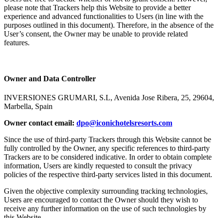
please note that Trackers help this Website to provide a better
experience and advanced functionalities to Users (in line with the
purposes outlined in this document). Therefore, in the absence of the
User’s consent, the Owner may be unable to provide related
features.​​​​‌ ‍ ​‍​‍‌‍ ‌ ​‍‌‍‍‌‌‍‌ ‌‍‍‌‌‍ ‍​‍​‍​ ‍‍​‍​‍‌ ​ ‌‍​‌‌‍ ‍‌‍‍‌‌ ‌​‌ ‍‌​‍ ‍‌‍‍‌‌‍ ​‍​‍​‍ ​​‍​‍‌‍‍​‌ ​‍‌‍‌‌‌‍‌‍​‍​‍​ ‍‍​‍​‍‌‍‍​‌ ‌​‌ ‌​‌ ​​‌ ​ ​ ‍‍​‍ ​‍ ‌‍ ​​‍ ‌‌‍​‌‌‍ ‍‌‍‌​​‍ ‌‌ ​‍​‍ ‌‌‍‍​‌‍ ‌ ‌​‌‍‌‌‌‍ ​‌ ​ ​‍ ‌‌ ​ ‌ ‌​‌ ‌‌‌‍‌​‌‍‍‌‌‍ ​‍ ‍‌ ‌‍‌‍‌‌‌ ​‍‌‍​ ‌‍‌‌‌‍ ​​‍ ‍‌‍​‌‌ ​​‌ ​​​‍ ‌‍‍‌‌‍ ‍‌ ‌​‌‍‌‌‌‍ ‍‌ ‌​​‍ ‌‍‌‌‌‍‌​‌‍‍‌‌ ‌​​‍ ‌‍ ‌‌‍ ‌‍‌​‌‍‌‌​ ‌‌ ​​‌ ​‍‌‍‌‌‌ ​ ‌‍‌‌‌‍ ‍‌ ‌​‌‍​‌‌ ‌​‌‍‍‌‌‍ ‌‍ ‍​ ‍ ‌‍‍‌‌‍‌​​ ‌​ ​ ‌‍‌‌‌‍​‍​ ‌‌​ ​‌‌‍‌​‌‍​‍​ ​‌​‍ ‌‌‍‌‍​ ‌ ‌‍​‌​ ‌‌​‍ ‌​ ‌​‌‍‌‌​ ‌ ​ ​​​‍ ‌​ ‍‌​ ‌‌​ ​ ​ ‌‌​‍ ‌​ ​​‌‍‌​​ ​​​ ​ ​ ‌‍​ ‌‌​ ‌​​ ​​‌‍‌‌​ ‌‍​ ‌‌​ ​ ​ ‍ ‌ ‌​‌ ‍‌‌ ​​‌‍‌‌​ ‌‌‍‍​‌‍ ‌ ‌​‌‍‌‌‌‍ ​‌‌​ ‌‍‍‌‌ ‌​‌‍‌‌‌‌​​‌‍​‌‌‍‌ ‌‍‌‌​ ‍ ‌ ​​‌‍​‌‌ ‌​‌‍‍​​ ‌‌ ​​‌‍​‌‌‍‌ ‌‍‌‌‌​​‍‌ ‌‌‌‍‍‌‌‍ ​‌‍‌​‌‍‌‌‌ ​‍​‍‌‌​ ‌‌‌​​‍‌‌ ‌‍‍ ‌‍‌‌‌ ‍‌​‍‌‌​ ​ ‌​‌​​‍‌‌​ ​ ‌​‌​​‍‌‌​ ​‍​ ​‍‌‍‌‌​ ‌‍‌‍​ ‌‍‌‌‌‍​‌​ ​‍​ ​‌‌‍​‍​ ​‍‌‍​‍​ ‌‌‌‍‌‌​‍‌‌​ ​‍​ ​‍​‍‌‌​ ‌‌‌​‌​​‍ ‍‌‍​‍‌‍ ‌‍‌​‌ ‍‌​‍‌‌​ ‌‌‌​​‍‌‌ ‌‍‍ ‌‍‌‌‌ ‍‌​‍‌‌​ ​ ‌​‌​​‍‌‌​ ​ ‌​‌​​‍‌‌​ ​‍​ ​‍​ ‍‌​ ​ ‌‍​ ​ ‌ ​ ‌‌​ ​‌​ ​‌​ ​ ​ ​ ​ ​‌‌‍​‍‌‍‌‍​‍‌‌​ ​‍​ ​‍​‍‌‌​ ‌‌‌​‌​​‍ ‍‌‍​ ‌‍‍​‌‍‍‌‌‍ ​‌‍‌​‌ ​‍‌‍‌‌‌‍ ‍​‍‌‌​ ‌‌‌​​‍‌‌ ‌‍‍ ‌‍‌‌‌ ‍‌​‍‌‌​ ​ ‌​‌​​‍‌‌​ ​ ‌​‌​​‍‌‌​ ​‍​ ​‍​ ​‌​ ‌ ​ ​‌‌‍‌‌​ ‌‌‌‍‌‍​ ‍​‌‍​‌​ ‌‌​ ​‍‌‍‌​​ ​‌​‍‌‌​ ​‍​ ​‍​‍‌‌​ ‌‌‌​‌​​‍ ‍‌ ‌​‌‍‌‌‌ ‍​‌ ‌​​ ‌‍​‍‌‍​‌‌ ​ ‌‍‌‌‌‌‌‌‌ ​‍‌‍ ​​ ‌‌‍‍​‌ ‌​‌ ‌​‌ ​​‌ ​ ​‍‌‌​ ​ ‌​​‌​‍‌‌​ ​‍‌​‌‍​‍‌‌​ ​‍‌​‌‍‌‍ ​​‍ ‌‌‍​‌‌‍ ‍‌‍‌​​‍ ‌‌ ​‍​‍ ‌‌‍‍​‌‍ ‌ ‌​‌‍‌‌‌‍ ​‌ ​ ​‍ ‌‌ ​ ‌ ‌​‌ ‌‌‌‍‌​‌‍‍‌‌‍ ​‍ ‍‌ ‌‍‌‍‌‌‌ ​‍‌‍​ ‌‍‌‌‌‍ ​​‍ ‍‌‍​‌‌ ​​‌ ​​​‍‌‍‌‍‍‌‌‍‌​​ ‌​ ​ ‌‍‌‌‌‍​‍​ ‌‌​ ​‌‌‍‌​‌‍​‍​ ​‌​‍ ‌‌‍‌‍​ ‌ ‌‍​‌​ ‌‌​‍ ‌​ ‌​‌‍‌‌​ ‌ ​ ​​​‍ ‌​ ‍‌​ ‌‌​ ​ ​ ‌‌​‍ ‌​ ​​‌‍‌​​ ​​​ ​ ​ ‌‍​ ‌‌​ ‌​​ ​​‌‍‌‌​ ‌‍​ ‌‌​ ​ ​‍‌‍‌ ‌​‌ ‍‌‌ ​​‌‍‌‌​ ‌‌‍‍​‌‍ ‌ ‌​‌‍‌‌‌‍ ​‌‌​ ‌‍‍‌‌ ‌​‌‍‌‌‌‌​​‌‍​‌‌‍‌ ‌‍‌‌​‍‌‍‌ ​​‌‍​‌‌ ‌​‌‍‍​​ ‌‌ ​​‌‍​‌‌‍‌ ‌‍‌‌‌​​‍‌ ‌‌‌‍‍‌‌‍ ​‌‍‌​‌‍‌‌‌ ​‍​‍‌‌​ ‌‌‌​​‍‌‌ ‌‍‍ ‌‍‌‌‌ ‍‌​‍‌‌​ ​ ‌​‌​​‍‌‌​ ​ ‌​‌​​‍‌‌​ ​‍​ ​‍‌‍‌‌​ ‌‍‌‍​ ‌‍‌‌‌‍​‌​ ​‍​ ​‌‌‍​‍​ ​‍‌‍​‍​ ‌‌‌‍‌‌​‍‌‌​ ​‍​ ​‍​‍‌‌​ ‌‌‌​‌​​‍ ‍‌‍​‍‌‍ ‌‍‌​‌ ‍‌​‍‌‌​ ‌‌‌​​‍‌‌ ‌‍‍ ‌‍‌‌‌ ‍‌​‍‌‌​ ​ ‌​‌​​‍‌‌​ ​ ‌​‌​​‍‌‌​ ​‍​ ​‍​ ‍‌​ ​ ‌‍​ ​ ‌ ​ ‌‌​ ​‌​ ​‌​ ​ ​ ​ ​ ​‌‌‍​‍‌‍‌‍​‍‌‌​ ​‍​ ​‍​‍‌‌​ ‌‌‌​‌​​‍ ‍‌‍​ ‌‍‍​‌‍‍‌‌‍ ​‌‍‌​‌ ​‍‌‍‌‌‌‍ ‍​‍‌‌​ ‌‌‌​​‍‌‌ ‌‍‍ ‌‍‌‌‌ ‍‌​‍‌‌​ ​ ‌​‌​​‍‌‌​ ​ ‌​‌​​‍‌‌​ ​‍​ ​‍​ ​‌​ ‌ ​ ​‌‌‍‌‌​ ‌‌‌‍‌‍​ ‍​‌‍​‌​ ‌‌​ ​‍‌‍‌​​ ​‌​‍‌‌​ ​‍​ ​‍​‍‌‌​ ‌‌‌​‌​​‍ ‍‌ ‌​‌‍‌‌‌ ‍​‌ ‌​​‍‌‍‌ ​​‌‍‌‌‌ ​‍‌ ​ ‌ ​​‌‍‌‌‌‍​ ‌ ‌​‌‍‍‌‌ ‌‍‌‍‌‌​ ‌‌ ​​‌ ‌‌‌‍​‍‌‍ ​‌‍‍‌‌ ​ ‌‍‍​‌‍‌‌‌‍‌​​‍​‍‌ ‌
Owner and Data Controller​​​​‌ ‍ ​‍​‍‌‍ ‌ ​‍‌‍‍‌‌‍‌ ‌‍‍‌‌‍ ‍​‍​‍​ ‍‍​‍​‍‌ ​ ‌‍​‌‌‍ ‍‌‍‍‌‌ ‌​‌ ‍‌​‍ ‍‌‍‍‌‌‍ ​‍​‍​‍ ​​‍​‍‌‍‍​‌ ​‍‌‍‌‌‌‍‌‍​‍​‍​ ‍‍​‍​‍‌‍‍​‌ ‌​‌ ‌​‌ ​​‌ ​ ​ ‍‍​‍ ​‍ ‌‍ ​​‍ ‌‌‍​‌‌‍ ‍‌‍‌​​‍ ‌‌ ​‍​‍ ‌‌‍‍​‌‍ ‌ ‌​‌‍‌‌‌‍ ​‌ ​ ​‍ ‌‌ ​ ‌ ‌​‌ ‌‌‌‍‌​‌‍‍‌‌‍ ​‍ ‍‌ ‌‍‌‍‌‌‌ ​‍‌‍​ ‌‍‌‌‌‍ ​​‍ ‍‌‍​‌‌ ​​‌ ​​​‍ ‌‍‍‌‌‍ ‍‌ ‌​‌‍‌‌‌‍ ‍‌ ‌​​‍ ‌‍‌‌‌‍‌​‌‍‍‌‌ ‌​​‍ ‌‍ ‌‌‍ ‌‍‌​‌‍‌‌​ ‌‌ ​​‌ ​‍‌‍‌‌‌ ​ ‌‍‌‌‌‍ ‍‌ ‌​‌‍​‌‌ ‌​‌‍‍‌‌‍ ‌‍ ‍​ ‍ ‌‍‍‌‌‍‌​​ ‌​ ​ ‌‍‌‌‌‍​‍​ ‌‌​ ​‌‌‍‌​‌‍​‍​ ​‌​‍ ‌‌‍‌‍​ ‌ ‌‍​‌​ ‌‌​‍ ‌​ ‌​‌‍‌‌​ ‌ ​ ​​​‍ ‌​ ‍‌​ ‌‌​ ​ ​ ‌‌​‍ ‌​ ​​‌‍‌​​ ​​​ ​ ​ ‌‍​ ‌‌​ ‌​​ ​​‌‍‌‌​ ‌‍​ ‌‌​ ​ ​ ‍ ‌ ‌​‌ ‍‌‌ ​​‌‍‌‌​ ‌‌‍‍​‌‍ ‌ ‌​‌‍‌‌‌‍ ​‌‌​ ‌‍‍‌‌ ‌​‌‍‌‌‌‌​​‌‍​‌‌‍‌ ‌‍‌‌​ ‍ ‌ ​​‌‍​‌‌ ‌​‌‍‍​​ ‌‌ ​​‌‍​‌‌‍‌ ‌‍‌‌‌​​‍‌ ‌‌‌‍‍‌‌‍ ​‌‍‌​‌‍‌‌‌ ​‍​‍‌‌​ ‌‌‌​​‍‌‌ ‌‍‍ ‌‍‌‌‌ ‍‌​‍‌‌​ ​ ‌​‌​​‍‌‌​ ​ ‌​‌​​‍‌‌​ ​‍​ ​‍‌‍‌‌​ ‌‍‌‍​ ‌‍‌‌‌‍​‌​ ​‍​ ​‌‌‍​‍​ ​‍‌‍​‍​ ‌‌‌‍‌‌​‍‌‌​ ​‍​ ​‍​‍‌‌​ ‌‌‌​‌​​‍ ‍‌‍​‍‌‍ ‌‍‌​‌ ‍‌​‍‌‌​ ‌‌‌​​‍‌‌ ‌‍‍ ‌‍‌‌‌ ‍‌​‍‌‌​ ​ ‌​‌​​‍‌‌​ ​ ‌​‌​​‍‌‌​ ​‍​ ​‍‌‍‌‌​ ‌ ​ ‍‌‌‍​‍​ ‌​‌‍​‍‌‍​‌​ ​​​ ‌ ​ ‌‍​ ‍‌​ ‌ ​‍‌‌​ ​‍​ ​‍​‍‌‌​ ‌‌‌​‌​​‍ ‍‌‍​ ‌‍‍​‌‍‍‌‌‍ ​‌‍‌​‌ ​‍‌‍‌‌‌‍ ‍​‍‌‌​ ‌‌‌​​‍‌‌ ‌‍‍ ‌‍‌‌‌ ‍‌​‍‌‌​ ​ ‌​‌​​‍‌‌​ ​ ‌​‌​​‍‌‌​ ​‍​ ​‍​ ​ ​ ‍‌‌‍​ ‌‍​‌​ ‌ ​ ‌​​ ‌‌​ ‍​​ ‌ ​ ‍​‌‍‌‌​ ​ ​‍‌‌​ ​‍​ ​‍​‍‌‌​ ‌‌‌​‌​​‍ ‍‌ ‌​‌‍‌‌‌ ‍​‌ ‌​​ ‌‍​‍‌‍​‌‌ ​ ‌‍‌‌‌‌‌‌‌ ​‍‌‍ ​​ ‌‌‍‍​‌ ‌​‌ ‌​‌ ​​‌ ​ ​‍‌‌​ ​ ‌​​‌​‍‌‌​ ​‍‌​‌‍​‍‌‌​ ​‍‌​‌‍‌‍ ​​‍ ‌‌‍​‌‌‍ ‍‌‍‌​​‍ ‌‌ ​‍​‍ ‌‌‍‍​‌‍ ‌ ‌​‌‍‌‌‌‍ ​‌ ​ ​‍ ‌‌ ​ ‌ ‌​‌ ‌‌‌‍‌​‌‍‍‌‌‍ ​‍ ‍‌ ‌‍‌‍‌‌‌ ​‍‌‍​ ‌‍‌‌‌‍ ​​‍ ‍‌‍​‌‌ ​​‌ ​​​‍‌‍‌‍‍‌‌‍‌​​ ‌​ ​ ‌‍‌‌‌‍​‍​ ‌‌​ ​‌‌‍‌​‌‍​‍​ ​‌​‍ ‌‌‍‌‍​ ‌ ‌‍​‌​ ‌‌​‍ ‌​ ‌​‌‍‌‌​ ‌ ​ ​​​‍ ‌​ ‍‌​ ‌‌​ ​ ​ ‌‌​‍ ‌​ ​​‌‍‌​​ ​​​ ​ ​ ‌‍​ ‌‌​ ‌​​ ​​‌‍‌‌​ ‌‍​ ‌‌​ ​ ​‍‌‍‌ ‌​‌ ‍‌‌ ​​‌‍‌‌​ ‌‌‍‍​‌‍ ‌ ‌​‌‍‌‌‌‍ ​‌‌​ ‌‍‍‌‌ ‌​‌‍‌‌‌‌​​‌‍​‌‌‍‌ ‌‍‌‌​‍‌‍‌ ​​‌‍​‌‌ ‌​‌‍‍​​ ‌‌ ​​‌‍​‌‌‍‌ ‌‍‌‌‌​​‍‌ ‌‌‌‍‍‌‌‍ ​‌‍‌​‌‍‌‌‌ ​‍​‍‌‌​ ‌‌‌​​‍‌‌ ‌‍‍ ‌‍‌‌‌ ‍‌​‍‌‌​ ​ ‌​‌​​‍‌‌​ ​ ‌​‌​​‍‌‌​ ​‍​ ​‍‌‍‌‌​ ‌‍‌‍​ ‌‍‌‌‌‍​‌​ ​‍​ ​‌‌‍​‍​ ​‍‌‍​‍​ ‌‌‌‍‌‌​‍‌‌​ ​‍​ ​‍​‍‌‌​ ‌‌‌​‌​​‍ ‍‌‍​‍‌‍ ‌‍‌​‌ ‍‌​‍‌‌​ ‌‌‌​​‍‌‌ ‌‍‍ ‌‍‌‌‌ ‍‌​‍‌‌​ ​ ‌​‌​​‍‌‌​ ​ ‌​‌​​‍‌‌​ ​‍​ ​‍‌‍‌‌​ ‌ ​ ‍‌‌‍​‍​ ‌​‌‍​‍‌‍​‌​ ​​​ ‌ ​ ‌‍​ ‍‌​ ‌ ​‍‌‌​ ​‍​ ​‍​‍‌‌​ ‌‌‌​‌​​‍ ‍‌‍​ ‌‍‍​‌‍‍‌‌‍ ​‌‍‌​‌ ​‍‌‍‌‌‌‍ ‍​‍‌‌​ ‌‌‌​​‍‌‌ ‌‍‍ ‌‍‌‌‌ ‍‌​‍‌‌​ ​ ‌​‌​​‍‌‌​ ​ ‌​‌​​‍‌‌​ ​‍​ ​‍​ ​ ​ ‍‌‌‍​ ‌‍​‌​ ‌ ​ ‌​​ ‌‌​ ‍​​ ‌ ​ ‍​‌‍‌‌​ ​ ​‍‌‌​ ​‍​ ​‍​‍‌‌​ ‌‌‌​‌​​‍ ‍‌ ‌​‌‍‌‌‌ ‍​‌ ‌​​‍‌‍‌ ​​‌‍‌‌‌ ​‍‌ ​ ‌ ​​‌‍‌‌‌‍​ ‌ ‌​‌‍‍‌‌ ‌‍‌‍‌‌​ ‌‌ ​​‌ ‌‌‌‍​‍‌‍ ​‌‍‍‌‌ ​ ‌‍‍​‌‍‌‌‌‍‌​​‍​‍‌ ‌
INVERSIONES GRUMARI, S.L, Avenida Jose Ribera, 25, 29604,
Marbella, Spain​​​​‌ ‍ ​‍​‍‌‍ ‌ ​‍‌‍‍‌‌‍‌ ‌‍‍‌‌‍ ‍​‍​‍​ ‍‍​‍​‍‌ ​ ‌‍​‌‌‍ ‍‌‍‍‌‌ ‌​‌ ‍‌​‍ ‍‌‍‍‌‌‍ ​‍​‍​‍ ​​‍​‍‌‍‍​‌ ​‍‌‍‌‌‌‍‌‍​‍​‍​ ‍‍​‍​‍‌‍‍​‌ ‌​‌ ‌​‌ ​​‌ ​ ​ ‍‍​‍ ​‍ ‌‍ ​​‍ ‌‌‍​‌‌‍ ‍‌‍‌​​‍ ‌‌ ​‍​‍ ‌‌‍‍​‌‍ ‌ ‌​‌‍‌‌‌‍ ​‌ ​ ​‍ ‌‌ ​ ‌ ‌​‌ ‌‌‌‍‌​‌‍‍‌‌‍ ​‍ ‍‌ ‌‍‌‍‌‌‌ ​‍‌‍​ ‌‍‌‌‌‍ ​​‍ ‍‌‍​‌‌ ​​‌ ​​​‍ ‌‍‍‌‌‍ ‍‌ ‌​‌‍‌‌‌‍ ‍‌ ‌​​‍ ‌‍‌‌‌‍‌​‌‍‍‌‌ ‌​​‍ ‌‍ ‌‌‍ ‌‍‌​‌‍‌‌​ ‌‌ ​​‌ ​‍‌‍‌‌‌ ​ ‌‍‌‌‌‍ ‍‌ ‌​‌‍​‌‌ ‌​‌‍‍‌‌‍ ‌‍ ‍​ ‍ ‌‍‍‌‌‍‌​​ ‌​ ​ ‌‍‌‌‌‍​‍​ ‌‌​ ​‌‌‍‌​‌‍​‍​ ​‌​‍ ‌‌‍‌‍​ ‌ ‌‍​‌​ ‌‌​‍ ‌​ ‌​‌‍‌‌​ ‌ ​ ​​​‍ ‌​ ‍‌​ ‌‌​ ​ ​ ‌‌​‍ ‌​ ​​‌‍‌​​ ​​​ ​ ​ ‌‍​ ‌‌​ ‌​​ ​​‌‍‌‌​ ‌‍​ ‌‌​ ​ ​ ‍ ‌ ‌​‌ ‍‌‌ ​​‌‍‌‌​ ‌‌‍‍​‌‍ ‌ ‌​‌‍‌‌‌‍ ​‌‌​ ‌‍‍‌‌ ‌​‌‍‌‌‌‌​​‌‍​‌‌‍‌ ‌‍‌‌​ ‍ ‌ ​​‌‍​‌‌ ‌​‌‍‍​​ ‌‌ ​​‌‍​‌‌‍‌ ‌‍‌‌‌​​‍‌ ‌‌‌‍‍‌‌‍ ​‌‍‌​‌‍‌‌‌ ​‍​‍‌‌​ ‌‌‌​​‍‌‌ ‌‍‍ ‌‍‌‌‌ ‍‌​‍‌‌​ ​ ‌​‌​​‍‌‌​ ​ ‌​‌​​‍‌‌​ ​‍​ ​‍‌‍‌‌​ ‌‍‌‍​ ‌‍‌‌‌‍​‌​ ​‍​ ​‌‌‍​‍​ ​‍‌‍​‍​ ‌‌‌‍‌‌​‍‌‌​ ​‍​ ​‍​‍‌‌​ ‌‌‌​‌​​‍ ‍‌‍​‍‌‍ ‌‍‌​‌ ‍‌​‍‌‌​ ‌‌‌​​‍‌‌ ‌‍‍ ‌‍‌‌‌ ‍‌​‍‌‌​ ​ ‌​‌​​‍‌‌​ ​ ‌​‌​​‍‌‌​ ​‍​ ​‍​ ​‌​ ​ ‌‍​‌​ ‍‌​ ​ ​ ‌‍​ ‌‍‌‍​‌​ ‍​​ ‍‌​ ‌‌​ ‌‍​‍‌‌​ ​‍​ ​‍​‍‌‌​ ‌‌‌​‌​​‍ ‍‌‍​ ‌‍‍​‌‍‍‌‌‍ ​‌‍‌​‌ ​‍‌‍‌‌‌‍ ‍​‍‌‌​ ‌‌‌​​‍‌‌ ‌‍‍ ‌‍‌‌‌ ‍‌​‍‌‌​ ​ ‌​‌​​‍‌‌​ ​ ‌​‌​​‍‌‌​ ​‍​ ​‍‌‍‌‍‌‍​‌‌‍​‌​ ​‍‌‍‌​​ ​​​ ‌ ‌‍​‌‌‍​‌‌‍​‍‌‍‌‍‌‍​‍​‍‌‌​ ​‍​ ​‍​‍‌‌​ ‌‌‌​‌​​‍ ‍‌ ‌​‌‍‌‌‌ ‍​‌ ‌​​ ‌‍​‍‌‍​‌‌ ​ ‌‍‌‌‌‌‌‌‌ ​‍‌‍ ​​ ‌‌‍‍​‌ ‌​‌ ‌​‌ ​​‌ ​ ​‍‌‌​ ​ ‌​​‌​‍‌‌​ ​‍‌​‌‍​‍‌‌​ ​‍‌​‌‍‌‍ ​​‍ ‌‌‍​‌‌‍ ‍‌‍‌​​‍ ‌‌ ​‍​‍ ‌‌‍‍​‌‍ ‌ ‌​‌‍‌‌‌‍ ​‌ ​ ​‍ ‌‌ ​ ‌ ‌​‌ ‌‌‌‍‌​‌‍‍‌‌‍ ​‍ ‍‌ ‌‍‌‍‌‌‌ ​‍‌‍​ ‌‍‌‌‌‍ ​​‍ ‍‌‍​‌‌ ​​‌ ​​​‍‌‍‌‍‍‌‌‍‌​​ ‌​ ​ ‌‍‌‌‌‍​‍​ ‌‌​ ​‌‌‍‌​‌‍​‍​ ​‌​‍ ‌‌‍‌‍​ ‌ ‌‍​‌​ ‌‌​‍ ‌​ ‌​‌‍‌‌​ ‌ ​ ​​​‍ ‌​ ‍‌​ ‌‌​ ​ ​ ‌‌​‍ ‌​ ​​‌‍‌​​ ​​​ ​ ​ ‌‍​ ‌‌​ ‌​​ ​​‌‍‌‌​ ‌‍​ ‌‌​ ​ ​‍‌‍‌ ‌​‌ ‍‌‌ ​​‌‍‌‌​ ‌‌‍‍​‌‍ ‌ ‌​‌‍‌‌‌‍ ​‌‌​ ‌‍‍‌‌ ‌​‌‍‌‌‌‌​​‌‍​‌‌‍‌ ‌‍‌‌​‍‌‍‌ ​​‌‍​‌‌ ‌​‌‍‍​​ ‌‌ ​​‌‍​‌‌‍‌ ‌‍‌‌‌​​‍‌ ‌‌‌‍‍‌‌‍ ​‌‍‌​‌‍‌‌‌ ​‍​‍‌‌​ ‌‌‌​​‍‌‌ ‌‍‍ ‌‍‌‌‌ ‍‌​‍‌‌​ ​ ‌​‌​​‍‌‌​ ​ ‌​‌​​‍‌‌​ ​‍​ ​‍‌‍‌‌​ ‌‍‌‍​ ‌‍‌‌‌‍​‌​ ​‍​ ​‌‌‍​‍​ ​‍‌‍​‍​ ‌‌‌‍‌‌​‍‌‌​ ​‍​ ​‍​‍‌‌​ ‌‌‌​‌​​‍ ‍‌‍​‍‌‍ ‌‍‌​‌ ‍‌​‍‌‌​ ‌‌‌​​‍‌‌ ‌‍‍ ‌‍‌‌‌ ‍‌​‍‌‌​ ​ ‌​‌​​‍‌‌​ ​ ‌​‌​​‍‌‌​ ​‍​ ​‍​ ​‌​ ​ ‌‍​‌​ ‍‌​ ​ ​ ‌‍​ ‌‍‌‍​‌​ ‍​​ ‍‌​ ‌‌​ ‌‍​‍‌‌​ ​‍​ ​‍​‍‌‌​ ‌‌‌​‌​​‍ ‍‌‍​ ‌‍‍​‌‍‍‌‌‍ ​‌‍‌​‌ ​‍‌‍‌‌‌‍ ‍​‍‌‌​ ‌‌‌​​‍‌‌ ‌‍‍ ‌‍‌‌‌ ‍‌​‍‌‌​ ​ ‌​‌​​‍‌‌​ ​ ‌​‌​​‍‌‌​ ​‍​ ​‍‌‍‌‍‌‍​‌‌‍​‌​ ​‍‌‍‌​​ ​​​ ‌ ‌‍​‌‌‍​‌‌‍​‍‌‍‌‍‌‍​‍​‍‌‌​ ​‍​ ​‍​‍‌‌​ ‌‌‌​‌​​‍ ‍‌ ‌​‌‍‌‌‌ ‍​‌ ‌​​‍‌‍‌ ​​‌‍‌‌‌ ​‍‌ ​ ‌ ​​‌‍‌‌‌‍​ ‌ ‌​‌‍‍‌‌ ‌‍‌‍‌‌​ ‌‌ ​​‌ ‌‌‌‍​‍‌‍ ​‌‍‍‌‌ ​ ‌‍‍​‌‍‌‌‌‍‌​​‍​‍‌ ‌
Owner contact email:​​​​‌ ‍ ​‍​‍‌‍ ‌ ​‍‌‍‍‌‌‍‌ ‌‍‍‌‌‍ ‍​‍​‍​ ‍‍​‍​‍‌ ​ ‌‍​‌‌‍ ‍‌‍‍‌‌ ‌​‌ ‍‌​‍ ‍‌‍‍‌‌‍ ​‍​‍​‍ ​​‍​‍‌‍‍​‌ ​‍‌‍‌‌‌‍‌‍​‍​‍​ ‍‍​‍​‍‌‍‍​‌ ‌​‌ ‌​‌ ​​‌ ​ ​ ‍‍​‍ ​‍ ‌‍ ​​‍ ‌‌‍​‌‌‍ ‍‌‍‌​​‍ ‌‌ ​‍​‍ ‌‌‍‍​‌‍ ‌ ‌​‌‍‌‌‌‍ ​‌ ​ ​‍ ‌‌ ​ ‌ ‌​‌ ‌‌‌‍‌​‌‍‍‌‌‍ ​‍ ‍‌ ‌‍‌‍‌‌‌ ​‍‌‍​ ‌‍‌‌‌‍ ​​‍ ‍‌‍​‌‌ ​​‌ ​​​‍ ‌‍‍‌‌‍ ‍‌ ‌​‌‍‌‌‌‍ ‍‌ ‌​​‍ ‌‍‌‌‌‍‌​‌‍‍‌‌ ‌​​‍ ‌‍ ‌‌‍ ‌‍‌​‌‍‌‌​ ‌‌ ​​‌ ​‍‌‍‌‌‌ ​ ‌‍‌‌‌‍ ‍‌ ‌​‌‍​‌‌ ‌​‌‍‍‌‌‍ ‌‍ ‍​ ‍ ‌‍‍‌‌‍‌​​ ‌​ ​ ‌‍‌‌‌‍​‍​ ‌‌​ ​‌‌‍‌​‌‍​‍​ ​‌​‍ ‌‌‍‌‍​ ‌ ‌‍​‌​ ‌‌​‍ ‌​ ‌​‌‍‌‌​ ‌ ​ ​​​‍ ‌​ ‍‌​ ‌‌​ ​ ​ ‌‌​‍ ‌​ ​​‌‍‌​​ ​​​ ​ ​ ‌‍​ ‌‌​ ‌​​ ​​‌‍‌‌​ ‌‍​ ‌‌​ ​ ​ ‍ ‌ ‌​‌ ‍‌‌ ​​‌‍‌‌​ ‌‌‍‍​‌‍ ‌ ‌​‌‍‌‌‌‍ ​‌‌​ ‌‍‍‌‌ ‌​‌‍‌‌‌‌​​‌‍​‌‌‍‌ ‌‍‌‌​ ‍ ‌ ​​‌‍​‌‌ ‌​‌‍‍​​ ‌‌ ​​‌‍​‌‌‍‌ ‌‍‌‌‌​​‍‌ ‌‌‌‍‍‌‌‍ ​‌‍‌​‌‍‌‌‌ ​‍​‍‌‌​ ‌‌‌​​‍‌‌ ‌‍‍ ‌‍‌‌‌ ‍‌​‍‌‌​ ​ ‌​‌​​‍‌‌​ ​ ‌​‌​​‍‌‌​ ​‍​ ​‍‌‍‌‌​ ‌‍‌‍​ ‌‍‌‌‌‍​‌​ ​‍​ ​‌‌‍​‍​ ​‍‌‍​‍​ ‌‌‌‍‌‌​‍‌‌​ ​‍​ ​‍​‍‌‌​ ‌‌‌​‌​​‍ ‍‌‍​‍‌‍ ‌‍‌​‌ ‍‌​‍‌‌​ ‌‌‌​​‍‌‌ ‌‍‍ ‌‍‌‌‌ ‍‌​‍‌‌​ ​ ‌​‌​​‍‌‌​ ​ ‌​‌​​‍‌‌​ ​‍​ ​‍​ ​ ​ ‌​​ ​‌‌‍​ ​ ‌‍​ ‌‍​ ​‌​ ‌‌​ ‌ ‌‍‌‌​ ‌‍​ ​‍​‍‌‌​ ​‍​ ​‍​‍‌‌​ ‌‌‌​‌​​‍ ‍‌‍​ ‌‍‍​‌‍‍‌‌‍ ​‌‍‌​‌ ​‍‌‍‌‌‌‍ ‍​‍‌‌​ ‌‌‌​​‍‌‌ ‌‍‍ ‌‍‌‌‌ ‍‌​‍‌‌​ ​ ‌​‌​​‍‌‌​ ​ ‌​‌​​‍‌‌​ ​‍​ ​‍​ ‌‌‌‍​‍​ ​ ​ ‍​​ ‌‌​ ‌​‌‍‌​​ ‍​‌‍​‌​ ‍‌‌‍‌​​ ‍​​‍‌‌​ ​‍​ ​‍​‍‌‌​ ‌‌‌​‌​​‍ ‍‌ ‌​‌‍‌‌‌ ‍​‌ ‌​​ ‌‍​‍‌‍​‌‌ ​ ‌‍‌‌‌‌‌‌‌ ​‍‌‍ ​​ ‌‌‍‍​‌ ‌​‌ ‌​‌ ​​‌ ​ ​‍‌‌​ ​ ‌​​‌​‍‌‌​ ​‍‌​‌‍​‍‌‌​ ​‍‌​‌‍‌‍ ​​‍ ‌‌‍​‌‌‍ ‍‌‍‌​​‍ ‌‌ ​‍​‍ ‌‌‍‍​‌‍ ‌ ‌​‌‍‌‌‌‍ ​‌ ​ ​‍ ‌‌ ​ ‌ ‌​‌ ‌‌‌‍‌​‌‍‍‌‌‍ ​‍ ‍‌ ‌‍‌‍‌‌‌ ​‍‌‍​ ‌‍‌‌‌‍ ​​‍ ‍‌‍​‌‌ ​​‌ ​​​‍‌‍‌‍‍‌‌‍‌​​ ‌​ ​ ‌‍‌‌‌‍​‍​ ‌‌​ ​‌‌‍‌​‌‍​‍​ ​‌​‍ ‌‌‍‌‍​ ‌ ‌‍​‌​ ‌‌​‍ ‌​ ‌​‌‍‌‌​ ‌ ​ ​​​‍ ‌​ ‍‌​ ‌‌​ ​ ​ ‌‌​‍ ‌​ ​​‌‍‌​​ ​​​ ​ ​ ‌‍​ ‌‌​ ‌​​ ​​‌‍‌‌​ ‌‍​ ‌‌​ ​ ​‍‌‍‌ ‌​‌ ‍‌‌ ​​‌‍‌‌​ ‌‌‍‍​‌‍ ‌ ‌​‌‍‌‌‌‍ ​‌‌​ ‌‍‍‌‌ ‌​‌‍‌‌‌‌​​‌‍​‌‌‍‌ ‌‍‌‌​‍‌‍‌ ​​‌‍​‌‌ ‌​‌‍‍​​ ‌‌ ​​‌‍​‌‌‍‌ ‌‍‌‌‌​​‍‌ ‌‌‌‍‍‌‌‍ ​‌‍‌​‌‍‌‌‌ ​‍​‍‌‌​ ‌‌‌​​‍‌‌ ‌‍‍ ‌‍‌‌‌ ‍‌​‍‌‌​ ​ ‌​‌​​‍‌‌​ ​ ‌​‌​​‍‌‌​ ​‍​ ​‍‌‍‌‌​ ‌‍‌‍​ ‌‍‌‌‌‍​‌​ ​‍​ ​‌‌‍​‍​ ​‍‌‍​‍​ ‌‌‌‍‌‌​‍‌‌​ ​‍​ ​‍​‍‌‌​ ‌‌‌​‌​​‍ ‍‌‍​‍‌‍ ‌‍‌​‌ ‍‌​‍‌‌​ ‌‌‌​​‍‌‌ ‌‍‍ ‌‍‌‌‌ ‍‌​‍‌‌​ ​ ‌​‌​​‍‌‌​ ​ ‌​‌​​‍‌‌​ ​‍​ ​‍​ ​ ​ ‌​​ ​‌‌‍​ ​ ‌‍​ ‌‍​ ​‌​ ‌‌​ ‌ ‌‍‌‌​ ‌‍​ ​‍​‍‌‌​ ​‍​ ​‍​‍‌‌​ ‌‌‌​‌​​‍ ‍‌‍​ ‌‍‍​‌‍‍‌‌‍ ​‌‍‌​‌ ​‍‌‍‌‌‌‍ ‍​‍‌‌​ ‌‌‌​​‍‌‌ ‌‍‍ ‌‍‌‌‌ ‍‌​‍‌‌​ ​ ‌​‌​​‍‌‌​ ​ ‌​‌​​‍‌‌​ ​‍​ ​‍​ ‌‌‌‍​‍​ ​ ​ ‍​​ ‌‌​ ‌​‌‍‌​​ ‍​‌‍​‌​ ‍‌‌‍‌​​ ‍​​‍‌‌​ ​‍​ ​‍​‍‌‌​ ‌‌‌​‌​​‍ ‍‌ ‌​‌‍‌‌‌ ‍​‌ ‌​​‍‌‍‌ ​​‌‍‌‌‌ ​‍‌ ​ ‌ ​​‌‍‌‌‌‍​ ‌ ‌​‌‍‍‌‌ ‌‍‌‍‌‌​ ‌‌ ​​‌ ‌‌‌‍​‍‌‍ ​‌‍‍‌‌ ​ ‌‍‍​‌‍‌‌‌‍‌​​‍​‍‌ ‌
​​​​‌ ‍ ​‍​‍‌‍ ‌ ​‍‌‍‍‌‌‍‌ ‌‍‍‌‌‍ ‍​‍​‍​ ‍‍​‍​‍‌ ​ ‌‍​‌‌‍ ‍‌‍‍‌‌ ‌​‌ ‍‌​‍ ‍‌‍‍‌‌‍ ​‍​‍​‍ ​​‍​‍‌‍‍​‌ ​‍‌‍‌‌‌‍‌‍​‍​‍​ ‍‍​‍​‍‌‍‍​‌ ‌​‌ ‌​‌ ​​‌ ​ ​ ‍‍​‍ ​‍ ‌‍ ​​‍ ‌‌‍​‌‌‍ ‍‌‍‌​​‍ ‌‌ ​‍​‍ ‌‌‍‍​‌‍ ‌ ‌​‌‍‌‌‌‍ ​‌ ​ ​‍ ‌‌ ​ ‌ ‌​‌ ‌‌‌‍‌​‌‍‍‌‌‍ ​‍ ‍‌ ‌‍‌‍‌‌‌ ​‍‌‍​ ‌‍‌‌‌‍ ​​‍ ‍‌‍​‌‌ ​​‌ ​​​‍ ‌‍‍‌‌‍ ‍‌ ‌​‌‍‌‌‌‍ ‍‌ ‌​​‍ ‌‍‌‌‌‍‌​‌‍‍‌‌ ‌​​‍ ‌‍ ‌‌‍ ‌‍‌​‌‍‌‌​ ‌‌ ​​‌ ​‍‌‍‌‌‌ ​ ‌‍‌‌‌‍ ‍‌ ‌​‌‍​‌‌ ‌​‌‍‍‌‌‍ ‌‍ ‍​ ‍ ‌‍‍‌‌‍‌​​ ‌​ ​ ‌‍‌‌‌‍​‍​ ‌‌​ ​‌‌‍‌​‌‍​‍​ ​‌​‍ ‌‌‍‌‍​ ‌ ‌‍​‌​ ‌‌​‍ ‌​ ‌​‌‍‌‌​ ‌ ​ ​​​‍ ‌​ ‍‌​ ‌‌​ ​ ​ ‌‌​‍ ‌​ ​​‌‍‌​​ ​​​ ​ ​ ‌‍​ ‌‌​ ‌​​ ​​‌‍‌‌​ ‌‍​ ‌‌​ ​ ​ ‍ ‌ ‌​‌ ‍‌‌ ​​‌‍‌‌​ ‌‌‍‍​‌‍ ‌ ‌​‌‍‌‌‌‍ ​‌‌​ ‌‍‍‌‌ ‌​‌‍‌‌‌‌​​‌‍​‌‌‍‌ ‌‍‌‌​ ‍ ‌ ​​‌‍​‌‌ ‌​‌‍‍​​ ‌‌ ​​‌‍​‌‌‍‌ ‌‍‌‌‌​​‍‌ ‌‌‌‍‍‌‌‍ ​‌‍‌​‌‍‌‌‌ ​‍​‍‌‌​ ‌‌‌​​‍‌‌ ‌‍‍ ‌‍‌‌‌ ‍‌​‍‌‌​ ​ ‌​‌​​‍‌‌​ ​ ‌​‌​​‍‌‌​ ​‍​ ​‍‌‍‌‌​ ‌‍‌‍​ ‌‍‌‌‌‍​‌​ ​‍​ ​‌‌‍​‍​ ​‍‌‍​‍​ ‌‌‌‍‌‌​‍‌‌​ ​‍​ ​‍​‍‌‌​ ‌‌‌​‌​​‍ ‍‌‍​‍‌‍ ‌‍‌​‌ ‍‌​‍‌‌​ ‌‌‌​​‍‌‌ ‌‍‍ ‌‍‌‌‌ ‍‌​‍‌‌​ ​ ‌​‌​​‍‌‌​ ​ ‌​‌​​‍‌‌​ ​‍​ ​‍​ ​ ​ ‌​​ ​‌‌‍​ ​ ‌‍​ ‌‍​ ​‌​ ‌‌​ ‌ ‌‍‌‌​ ‌‍​ ​‍​‍‌‌​ ​‍​ ​‍​‍‌‌​ ‌‌‌​‌​​‍ ‍‌‍​ ‌‍‍​‌‍‍‌‌‍ ​‌‍‌​‌ ​‍‌‍‌‌‌‍ ‍​‍‌‌​ ‌‌‌​​‍‌‌ ‌‍‍ ‌‍‌‌‌ ‍‌​‍‌‌​ ​ ‌​‌​​‍‌‌​ ​ ‌​‌​​‍‌‌​ ​‍​ ​‍​ ‌‍‌‍‌​‌‍​‌‌‍​‌​ ‌‌​ ​‌​ ‌ ‌‍​‌​ ‌‌​ ‍‌​ ‌‍‌‍​‍​‍‌‌​ ​‍​ ​‍​‍‌‌​ ‌‌‌​‌​​‍ ‍‌ ‌​‌‍‌‌‌ ‍​‌ ‌​​ ‌‍​‍‌‍​‌‌ ​ ‌‍‌‌‌‌‌‌‌ ​‍‌‍ ​​ ‌‌‍‍​‌ ‌​‌ ‌​‌ ​​‌ ​ ​‍‌‌​ ​ ‌​​‌​‍‌‌​ ​‍‌​‌‍​‍‌‌​ ​‍‌​‌‍‌‍ ​​‍ ‌‌‍​‌‌‍ ‍‌‍‌​​‍ ‌‌ ​‍​‍ ‌‌‍‍​‌‍ ‌ ‌​‌‍‌‌‌‍ ​‌ ​ ​‍ ‌‌ ​ ‌ ‌​‌ ‌‌‌‍‌​‌‍‍‌‌‍ ​‍ ‍‌ ‌‍‌‍‌‌‌ ​‍‌‍​ ‌‍‌‌‌‍ ​​‍ ‍‌‍​‌‌ ​​‌ ​​​‍‌‍‌‍‍‌‌‍‌​​ ‌​ ​ ‌‍‌‌‌‍​‍​ ‌‌​ ​‌‌‍‌​‌‍​‍​ ​‌​‍ ‌‌‍‌‍​ ‌ ‌‍​‌​ ‌‌​‍ ‌​ ‌​‌‍‌‌​ ‌ ​ ​​​‍ ‌​ ‍‌​ ‌‌​ ​ ​ ‌‌​‍ ‌​ ​​‌‍‌​​ ​​​ ​ ​ ‌‍​ ‌‌​ ‌​​ ​​‌‍‌‌​ ‌‍​ ‌‌​ ​ ​‍‌‍‌ ‌​‌ ‍‌‌ ​​‌‍‌‌​ ‌‌‍‍​‌‍ ‌ ‌​‌‍‌‌‌‍ ​‌‌​ ‌‍‍‌‌ ‌​‌‍‌‌‌‌​​‌‍​‌‌‍‌ ‌‍‌‌​‍‌‍‌ ​​‌‍​‌‌ ‌​‌‍‍​​ ‌‌ ​​‌‍​‌‌‍‌ ‌‍‌‌‌​​‍‌ ‌‌‌‍‍‌‌‍ ​‌‍‌​‌‍‌‌‌ ​‍​‍‌‌​ ‌‌‌​​‍‌‌ ‌‍‍ ‌‍‌‌‌ ‍‌​‍‌‌​ ​ ‌​‌​​‍‌‌​ ​ ‌​‌​​‍‌‌​ ​‍​ ​‍‌‍‌‌​ ‌‍‌‍​ ‌‍‌‌‌‍​‌​ ​‍​ ​‌‌‍​‍​ ​‍‌‍​‍​ ‌‌‌‍‌‌​‍‌‌​ ​‍​ ​‍​‍‌‌​ ‌‌‌​‌​​‍ ‍‌‍​‍‌‍ ‌‍‌​‌ ‍‌​‍‌‌​ ‌‌‌​​‍‌‌ ‌‍‍ ‌‍‌‌‌ ‍‌​‍‌‌​ ​ ‌​‌​​‍‌‌​ ​ ‌​‌​​‍‌‌​ ​‍​ ​‍​ ​ ​ ‌​​ ​‌‌‍​ ​ ‌‍​ ‌‍​ ​‌​ ‌‌​ ‌ ‌‍‌‌​ ‌‍​ ​‍​‍‌‌​ ​‍​ ​‍​‍‌‌​ ‌‌‌​‌​​‍ ‍‌‍​ ‌‍‍​‌‍‍‌‌‍ ​‌‍‌​‌ ​‍‌‍‌‌‌‍ ‍​‍‌‌​ ‌‌‌​​‍‌‌ ‌‍‍ ‌‍‌‌‌ ‍‌​‍‌‌​ ​ ‌​‌​​‍‌‌​ ​ ‌​‌​​‍‌‌​ ​‍​ ​‍​ ‌‍‌‍‌​‌‍​‌‌‍​‌​ ‌‌​ ​‌​ ‌ ‌‍​‌​ ‌‌​ ‍‌​ ‌‍‌‍​‍​‍‌‌​ ​‍​ ​‍​‍‌‌​ ‌‌‌​‌​​‍ ‍‌ ‌​‌‍‌‌‌ ‍​‌ ‌​​‍‌‍‌ ​​‌‍‌‌‌ ​‍‌ ​ ‌ ​​‌‍‌‌‌‍​ ‌ ‌​‌‍‍‌‌ ‌‍‌‍‌‌​ ‌‌ ​​‌ ‌‌‌‍​‍‌‍ ​‌‍‍‌‌ ​ ‌‍‍​‌‍‌‌‌‍‌​​‍​‍‌ ‌
dpo@iconichotelsresorts.com​​​​‌ ‍ ​‍​‍‌‍ ‌ ​‍‌‍‍‌‌‍‌ ‌‍‍‌‌‍ ‍​‍​‍​ ‍‍​‍​‍‌ ​ ‌‍​‌‌‍ ‍‌‍‍‌‌ ‌​‌ ‍‌​‍ ‍‌‍‍‌‌‍ ​‍​‍​‍ ​​‍​‍‌‍‍​‌ ​‍‌‍‌‌‌‍‌‍​‍​‍​ ‍‍​‍​‍‌‍‍​‌ ‌​‌ ‌​‌ ​​‌ ​ ​ ‍‍​‍ ​‍ ‌‍ ​​‍ ‌‌‍​‌‌‍ ‍‌‍‌​​‍ ‌‌ ​‍​‍ ‌‌‍‍​‌‍ ‌ ‌​‌‍‌‌‌‍ ​‌ ​ ​‍ ‌‌ ​ ‌ ‌​‌ ‌‌‌‍‌​‌‍‍‌‌‍ ​‍ ‍‌ ‌‍‌‍‌‌‌ ​‍‌‍​ ‌‍‌‌‌‍ ​​‍ ‍‌‍​‌‌ ​​‌ ​​​‍ ‌‍‍‌‌‍ ‍‌ ‌​‌‍‌‌‌‍ ‍‌ ‌​​‍ ‌‍‌‌‌‍‌​‌‍‍‌‌ ‌​​‍ ‌‍ ‌‌‍ ‌‍‌​‌‍‌‌​ ‌‌ ​​‌ ​‍‌‍‌‌‌ ​ ‌‍‌‌‌‍ ‍‌ ‌​‌‍​‌‌ ‌​‌‍‍‌‌‍ ‌‍ ‍​ ‍ ‌‍‍‌‌‍‌​​ ‌​ ​ ‌‍‌‌‌‍​‍​ ‌‌​ ​‌‌‍‌​‌‍​‍​ ​‌​‍ ‌‌‍‌‍​ ‌ ‌‍​‌​ ‌‌​‍ ‌​ ‌​‌‍‌‌​ ‌ ​ ​​​‍ ‌​ ‍‌​ ‌‌​ ​ ​ ‌‌​‍ ‌​ ​​‌‍‌​​ ​​​ ​ ​ ‌‍​ ‌‌​ ‌​​ ​​‌‍‌‌​ ‌‍​ ‌‌​ ​ ​ ‍ ‌ ‌​‌ ‍‌‌ ​​‌‍‌‌​ ‌‌‍‍​‌‍ ‌ ‌​‌‍‌‌‌‍ ​‌‌​ ‌‍‍‌‌ ‌​‌‍‌‌‌‌​​‌‍​‌‌‍‌ ‌‍‌‌​ ‍ ‌ ​​‌‍​‌‌ ‌​‌‍‍​​ ‌‌ ​​‌‍​‌‌‍‌ ‌‍‌‌‌​​‍‌ ‌‌‌‍‍‌‌‍ ​‌‍‌​‌‍‌‌‌ ​‍​‍‌‌​ ‌‌‌​​‍‌‌ ‌‍‍ ‌‍‌‌‌ ‍‌​‍‌‌​ ​ ‌​‌​​‍‌‌​ ​ ‌​‌​​‍‌‌​ ​‍​ ​‍‌‍‌‌​ ‌‍‌‍​ ‌‍‌‌‌‍​‌​ ​‍​ ​‌‌‍​‍​ ​‍‌‍​‍​ ‌‌‌‍‌‌​‍‌‌​ ​‍​ ​‍​‍‌‌​ ‌‌‌​‌​​‍ ‍‌‍​‍‌‍ ‌‍‌​‌ ‍‌​‍‌‌​ ‌‌‌​​‍‌‌ ‌‍‍ ‌‍‌‌‌ ‍‌​‍‌‌​ ​ ‌​‌​​‍‌‌​ ​ ‌​‌​​‍‌‌​ ​‍​ ​‍​ ​ ​ ‌​​ ​‌‌‍​ ​ ‌‍​ ‌‍​ ​‌​ ‌‌​ ‌ ‌‍‌‌​ ‌‍​ ​‍​‍‌‌​ ​‍​ ​‍​‍‌‌​ ‌‌‌​‌​​‍ ‍‌‍​ ‌‍‍​‌‍‍‌‌‍ ​‌‍‌​‌ ​‍‌‍‌‌‌‍ ‍​‍‌‌​ ‌‌‌​​‍‌‌ ‌‍‍ ‌‍‌‌‌ ‍‌​‍‌‌​ ​ ‌​‌​​‍‌‌​ ​ ‌​‌​​‍‌‌​ ​‍​ ​‍‌‍​ ​ ‌‌​ ​ ‌‍​ ​ ​‍‌‍​‍​ ‍​‌‍‌​​ ‌‌‌‍‌‍​ ​​‌‍‌‍​‍‌‌​ ​‍​ ​‍​‍‌‌​ ‌‌‌​‌​​‍ ‍‌ ‌​‌‍‌‌‌ ‍​‌ ‌​​ ‌‍​‍‌‍​‌‌ ​ ‌‍‌‌‌‌‌‌‌ ​‍‌‍ ​​ ‌‌‍‍​‌ ‌​‌ ‌​‌ ​​‌ ​ ​‍‌‌​ ​ ‌​​‌​‍‌‌​ ​‍‌​‌‍​‍‌‌​ ​‍‌​‌‍‌‍ ​​‍ ‌‌‍​‌‌‍ ‍‌‍‌​​‍ ‌‌ ​‍​‍ ‌‌‍‍​‌‍ ‌ ‌​‌‍‌‌‌‍ ​‌ ​ ​‍ ‌‌ ​ ‌ ‌​‌ ‌‌‌‍‌​‌‍‍‌‌‍ ​‍ ‍‌ ‌‍‌‍‌‌‌ ​‍‌‍​ ‌‍‌‌‌‍ ​​‍ ‍‌‍​‌‌ ​​‌ ​​​‍‌‍‌‍‍‌‌‍‌​​ ‌​ ​ ‌‍‌‌‌‍​‍​ ‌‌​ ​‌‌‍‌​‌‍​‍​ ​‌​‍ ‌‌‍‌‍​ ‌ ‌‍​‌​ ‌‌​‍ ‌​ ‌​‌‍‌‌​ ‌ ​ ​​​‍ ‌​ ‍‌​ ‌‌​ ​ ​ ‌‌​‍ ‌​ ​​‌‍‌​​ ​​​ ​ ​ ‌‍​ ‌‌​ ‌​​ ​​‌‍‌‌​ ‌‍​ ‌‌​ ​ ​‍‌‍‌ ‌​‌ ‍‌‌ ​​‌‍‌‌​ ‌‌‍‍​‌‍ ‌ ‌​‌‍‌‌‌‍ ​‌‌​ ‌‍‍‌‌ ‌​‌‍‌‌‌‌​​‌‍​‌‌‍‌ ‌‍‌‌​‍‌‍‌ ​​‌‍​‌‌ ‌​‌‍‍​​ ‌‌ ​​‌‍​‌‌‍‌ ‌‍‌‌‌​​‍‌ ‌‌‌‍‍‌‌‍ ​‌‍‌​‌‍‌‌‌ ​‍​‍‌‌​ ‌‌‌​​‍‌‌ ‌‍‍ ‌‍‌‌‌ ‍‌​‍‌‌​ ​ ‌​‌​​‍‌‌​ ​ ‌​‌​​‍‌‌​ ​‍​ ​‍‌‍‌‌​ ‌‍‌‍​ ‌‍‌‌‌‍​‌​ ​‍​ ​‌‌‍​‍​ ​‍‌‍​‍​ ‌‌‌‍‌‌​‍‌‌​ ​‍​ ​‍​‍‌‌​ ‌‌‌​‌​​‍ ‍‌‍​‍‌‍ ‌‍‌​‌ ‍‌​‍‌‌​ ‌‌‌​​‍‌‌ ‌‍‍ ‌‍‌‌‌ ‍‌​‍‌‌​ ​ ‌​‌​​‍‌‌​ ​ ‌​‌​​‍‌‌​ ​‍​ ​‍​ ​ ​ ‌​​ ​‌‌‍​ ​ ‌‍​ ‌‍​ ​‌​ ‌‌​ ‌ ‌‍‌‌​ ‌‍​ ​‍​‍‌‌​ ​‍​ ​‍​‍‌‌​ ‌‌‌​‌​​‍ ‍‌‍​ ‌‍‍​‌‍‍‌‌‍ ​‌‍‌​‌ ​‍‌‍‌‌‌‍ ‍​‍‌‌​ ‌‌‌​​‍‌‌ ‌‍‍ ‌‍‌‌‌ ‍‌​‍‌‌​ ​ ‌​‌​​‍‌‌​ ​ ‌​‌​​‍‌‌​ ​‍​ ​‍‌‍​ ​ ‌‌​ ​ ‌‍​ ​ ​‍‌‍​‍​ ‍​‌‍‌​​ ‌‌‌‍‌‍​ ​​‌‍‌‍​‍‌‌​ ​‍​ ​‍​‍‌‌​ ‌‌‌​‌​​‍ ‍‌ ‌​‌‍‌‌‌ ‍​‌ ‌​​‍‌‍‌ ​​‌‍‌‌‌ ​‍‌ ​ ‌ ​​‌‍‌‌‌‍​ ‌ ‌​‌‍‍‌‌ ‌‍‌‍‌‌​ ‌‌ ​​‌ ‌‌‌‍​‍‌‍ ​‌‍‍‌‌ ​ ‌‍‍​‌‍‌‌‌‍‌​​‍​‍‌ ‌
Since the use of third-party Trackers through this Website cannot be
fully controlled by the Owner, any specific references to third-party
Trackers are to be considered indicative. In order to obtain complete
information, Users are kindly requested to consult the privacy
policies of the respective third-party services listed in this document.​​​​‌ ‍ ​‍​‍‌‍ ‌ ​‍‌‍‍‌‌‍‌ ‌‍‍‌‌‍ ‍​‍​‍​ ‍‍​‍​‍‌ ​ ‌‍​‌‌‍ ‍‌‍‍‌‌ ‌​‌ ‍‌​‍ ‍‌‍‍‌‌‍ ​‍​‍​‍ ​​‍​‍‌‍‍​‌ ​‍‌‍‌‌‌‍‌‍​‍​‍​ ‍‍​‍​‍‌‍‍​‌ ‌​‌ ‌​‌ ​​‌ ​ ​ ‍‍​‍ ​‍ ‌‍ ​​‍ ‌‌‍​‌‌‍ ‍‌‍‌​​‍ ‌‌ ​‍​‍ ‌‌‍‍​‌‍ ‌ ‌​‌‍‌‌‌‍ ​‌ ​ ​‍ ‌‌ ​ ‌ ‌​‌ ‌‌‌‍‌​‌‍‍‌‌‍ ​‍ ‍‌ ‌‍‌‍‌‌‌ ​‍‌‍​ ‌‍‌‌‌‍ ​​‍ ‍‌‍​‌‌ ​​‌ ​​​‍ ‌‍‍‌‌‍ ‍‌ ‌​‌‍‌‌‌‍ ‍‌ ‌​​‍ ‌‍‌‌‌‍‌​‌‍‍‌‌ ‌​​‍ ‌‍ ‌‌‍ ‌‍‌​‌‍‌‌​ ‌‌ ​​‌ ​‍‌‍‌‌‌ ​ ‌‍‌‌‌‍ ‍‌ ‌​‌‍​‌‌ ‌​‌‍‍‌‌‍ ‌‍ ‍​ ‍ ‌‍‍‌‌‍‌​​ ‌​ ​ ‌‍‌‌‌‍​‍​ ‌‌​ ​‌‌‍‌​‌‍​‍​ ​‌​‍ ‌‌‍‌‍​ ‌ ‌‍​‌​ ‌‌​‍ ‌​ ‌​‌‍‌‌​ ‌ ​ ​​​‍ ‌​ ‍‌​ ‌‌​ ​ ​ ‌‌​‍ ‌​ ​​‌‍‌​​ ​​​ ​ ​ ‌‍​ ‌‌​ ‌​​ ​​‌‍‌‌​ ‌‍​ ‌‌​ ​ ​ ‍ ‌ ‌​‌ ‍‌‌ ​​‌‍‌‌​ ‌‌‍‍​‌‍ ‌ ‌​‌‍‌‌‌‍ ​‌‌​ ‌‍‍‌‌ ‌​‌‍‌‌‌‌​​‌‍​‌‌‍‌ ‌‍‌‌​ ‍ ‌ ​​‌‍​‌‌ ‌​‌‍‍​​ ‌‌ ​​‌‍​‌‌‍‌ ‌‍‌‌‌​​‍‌ ‌‌‌‍‍‌‌‍ ​‌‍‌​‌‍‌‌‌ ​‍​‍‌‌​ ‌‌‌​​‍‌‌ ‌‍‍ ‌‍‌‌‌ ‍‌​‍‌‌​ ​ ‌​‌​​‍‌‌​ ​ ‌​‌​​‍‌‌​ ​‍​ ​‍‌‍‌‌​ ‌‍‌‍​ ‌‍‌‌‌‍​‌​ ​‍​ ​‌‌‍​‍​ ​‍‌‍​‍​ ‌‌‌‍‌‌​‍‌‌​ ​‍​ ​‍​‍‌‌​ ‌‌‌​‌​​‍ ‍‌‍​‍‌‍ ‌‍‌​‌ ‍‌​‍‌‌​ ‌‌‌​​‍‌‌ ‌‍‍ ‌‍‌‌‌ ‍‌​‍‌‌​ ​ ‌​‌​​‍‌‌​ ​ ‌​‌​​‍‌‌​ ​‍​ ​‍​ ‍​​ ​ ​ ‌​​ ‌‌‌‍​‍​ ‌‍​ ​​​ ​‍‌‍‌​​ ‍​​ ‌‌‌‍‌‍​‍‌‌​ ​‍​ ​‍​‍‌‌​ ‌‌‌​‌​​‍ ‍‌‍​ ‌‍‍​‌‍‍‌‌‍ ​‌‍‌​‌ ​‍‌‍‌‌‌‍ ‍​‍‌‌​ ‌‌‌​​‍‌‌ ‌‍‍ ‌‍‌‌‌ ‍‌​‍‌‌​ ​ ‌​‌​​‍‌‌​ ​ ‌​‌​​‍‌‌​ ​‍​ ​‍‌‍‌‌​ ‌‍​ ‌​​ ‌ ​ ‌‌​ ‍​​ ‌ ‌‍​‌‌‍​‍​ ‌‍​ ‌‍​ ​​​‍‌‌​ ​‍​ ​‍​‍‌‌​ ‌‌‌​‌​​‍ ‍‌ ‌​‌‍‌‌‌ ‍​‌ ‌​​ ‌‍​‍‌‍​‌‌ ​ ‌‍‌‌‌‌‌‌‌ ​‍‌‍ ​​ ‌‌‍‍​‌ ‌​‌ ‌​‌ ​​‌ ​ ​‍‌‌​ ​ ‌​​‌​‍‌‌​ ​‍‌​‌‍​‍‌‌​ ​‍‌​‌‍‌‍ ​​‍ ‌‌‍​‌‌‍ ‍‌‍‌​​‍ ‌‌ ​‍​‍ ‌‌‍‍​‌‍ ‌ ‌​‌‍‌‌‌‍ ​‌ ​ ​‍ ‌‌ ​ ‌ ‌​‌ ‌‌‌‍‌​‌‍‍‌‌‍ ​‍ ‍‌ ‌‍‌‍‌‌‌ ​‍‌‍​ ‌‍‌‌‌‍ ​​‍ ‍‌‍​‌‌ ​​‌ ​​​‍‌‍‌‍‍‌‌‍‌​​ ‌​ ​ ‌‍‌‌‌‍​‍​ ‌‌​ ​‌‌‍‌​‌‍​‍​ ​‌​‍ ‌‌‍‌‍​ ‌ ‌‍​‌​ ‌‌​‍ ‌​ ‌​‌‍‌‌​ ‌ ​ ​​​‍ ‌​ ‍‌​ ‌‌​ ​ ​ ‌‌​‍ ‌​ ​​‌‍‌​​ ​​​ ​ ​ ‌‍​ ‌‌​ ‌​​ ​​‌‍‌‌​ ‌‍​ ‌‌​ ​ ​‍‌‍‌ ‌​‌ ‍‌‌ ​​‌‍‌‌​ ‌‌‍‍​‌‍ ‌ ‌​‌‍‌‌‌‍ ​‌‌​ ‌‍‍‌‌ ‌​‌‍‌‌‌‌​​‌‍​‌‌‍‌ ‌‍‌‌​‍‌‍‌ ​​‌‍​‌‌ ‌​‌‍‍​​ ‌‌ ​​‌‍​‌‌‍‌ ‌‍‌‌‌​​‍‌ ‌‌‌‍‍‌‌‍ ​‌‍‌​‌‍‌‌‌ ​‍​‍‌‌​ ‌‌‌​​‍‌‌ ‌‍‍ ‌‍‌‌‌ ‍‌​‍‌‌​ ​ ‌​‌​​‍‌‌​ ​ ‌​‌​​‍‌‌​ ​‍​ ​‍‌‍‌‌​ ‌‍‌‍​ ‌‍‌‌‌‍​‌​ ​‍​ ​‌‌‍​‍​ ​‍‌‍​‍​ ‌‌‌‍‌‌​‍‌‌​ ​‍​ ​‍​‍‌‌​ ‌‌‌​‌​​‍ ‍‌‍​‍‌‍ ‌‍‌​‌ ‍‌​‍‌‌​ ‌‌‌​​‍‌‌ ‌‍‍ ‌‍‌‌‌ ‍‌​‍‌‌​ ​ ‌​‌​​‍‌‌​ ​ ‌​‌​​‍‌‌​ ​‍​ ​‍​ ‍​​ ​ ​ ‌​​ ‌‌‌‍​‍​ ‌‍​ ​​​ ​‍‌‍‌​​ ‍​​ ‌‌‌‍‌‍​‍‌‌​ ​‍​ ​‍​‍‌‌​ ‌‌‌​‌​​‍ ‍‌‍​ ‌‍‍​‌‍‍‌‌‍ ​‌‍‌​‌ ​‍‌‍‌‌‌‍ ‍​‍‌‌​ ‌‌‌​​‍‌‌ ‌‍‍ ‌‍‌‌‌ ‍‌​‍‌‌​ ​ ‌​‌​​‍‌‌​ ​ ‌​‌​​‍‌‌​ ​‍​ ​‍‌‍‌‌​ ‌‍​ ‌​​ ‌ ​ ‌‌​ ‍​​ ‌ ‌‍​‌‌‍​‍​ ‌‍​ ‌‍​ ​​​‍‌‌​ ​‍​ ​‍​‍‌‌​ ‌‌‌​‌​​‍ ‍‌ ‌​‌‍‌‌‌ ‍​‌ ‌​​‍‌‍‌ ​​‌‍‌‌‌ ​‍‌ ​ ‌ ​​‌‍‌‌‌‍​ ‌ ‌​‌‍‍‌‌ ‌‍‌‍‌‌​ ‌‌ ​​‌ ‌‌‌‍​‍‌‍ ​‌‍‍‌‌ ​ ‌‍‍​‌‍‌‌‌‍‌​​‍​‍‌ ‌
Given the objective complexity surrounding tracking technologies,
Users are encouraged to contact the Owner should they wish to
receive any further information on the use of such technologies by
this Website.​​​​‌ ‍ ​‍​‍‌‍ ‌ ​‍‌‍‍‌‌‍‌ ‌‍‍‌‌‍ ‍​‍​‍​ ‍‍​‍​‍‌ ​ ‌‍​‌‌‍ ‍‌‍‍‌‌ ‌​‌ ‍‌​‍ ‍‌‍‍‌‌‍ ​‍​‍​‍ ​​‍​‍‌‍‍​‌ ​‍‌‍‌‌‌‍‌‍​‍​‍​ ‍‍​‍​‍‌‍‍​‌ ‌​‌ ‌​‌ ​​‌ ​ ​ ‍‍​‍ ​‍ ‌‍ ​​‍ ‌‌‍​‌‌‍ ‍‌‍‌​​‍ ‌‌ ​‍​‍ ‌‌‍‍​‌‍ ‌ ‌​‌‍‌‌‌‍ ​‌ ​ ​‍ ‌‌ ​ ‌ ‌​‌ ‌‌‌‍‌​‌‍‍‌‌‍ ​‍ ‍‌ ‌‍‌‍‌‌‌ ​‍‌‍​ ‌‍‌‌‌‍ ​​‍ ‍‌‍​‌‌ ​​‌ ​​​‍ ‌‍‍‌‌‍ ‍‌ ‌​‌‍‌‌‌‍ ‍‌ ‌​​‍ ‌‍‌‌‌‍‌​‌‍‍‌‌ ‌​​‍ ‌‍ ‌‌‍ ‌‍‌​‌‍‌‌​ ‌‌ ​​‌ ​‍‌‍‌‌‌ ​ ‌‍‌‌‌‍ ‍‌ ‌​‌‍​‌‌ ‌​‌‍‍‌‌‍ ‌‍ ‍​ ‍ ‌‍‍‌‌‍‌​​ ‌​ ​ ‌‍‌‌‌‍​‍​ ‌‌​ ​‌‌‍‌​‌‍​‍​ ​‌​‍ ‌‌‍‌‍​ ‌ ‌‍​‌​ ‌‌​‍ ‌​ ‌​‌‍‌‌​ ‌ ​ ​​​‍ ‌​ ‍‌​ ‌‌​ ​ ​ ‌‌​‍ ‌​ ​​‌‍‌​​ ​​​ ​ ​ ‌‍​ ‌‌​ ‌​​ ​​‌‍‌‌​ ‌‍​ ‌‌​ ​ ​ ‍ ‌ ‌​‌ ‍‌‌ ​​‌‍‌‌​ ‌‌‍‍​‌‍ ‌ ‌​‌‍‌‌‌‍ ​‌‌​ ‌‍‍‌‌ ‌​‌‍‌‌‌‌​​‌‍​‌‌‍‌ ‌‍‌‌​ ‍ ‌ ​​‌‍​‌‌ ‌​‌‍‍​​ ‌‌ ​​‌‍​‌‌‍‌ ‌‍‌‌‌​​‍‌ ‌‌‌‍‍‌‌‍ ​‌‍‌​‌‍‌‌‌ ​‍​‍‌‌​ ‌‌‌​​‍‌‌ ‌‍‍ ‌‍‌‌‌ ‍‌​‍‌‌​ ​ ‌​‌​​‍‌‌​ ​ ‌​‌​​‍‌‌​ ​‍​ ​‍‌‍‌‌​ ‌‍‌‍​ ‌‍‌‌‌‍​‌​ ​‍​ ​‌‌‍​‍​ ​‍‌‍​‍​ ‌‌‌‍‌‌​‍‌‌​ ​‍​ ​‍​‍‌‌​ ‌‌‌​‌​​‍ ‍‌‍​‍‌‍ ‌‍‌​‌ ‍‌​‍‌‌​ ‌‌‌​​‍‌‌ ‌‍‍ ‌‍‌‌‌ ‍‌​‍‌‌​ ​ ‌​‌​​‍‌‌​ ​ ‌​‌​​‍‌‌​ ​‍​ ​‍​ ​ ‌‍‌‍‌‍​‌​ ‌​​ ‌ ‌‍‌​‌‍​‌​ ​‌​ ‌​‌‍‌‍‌‍​ ​ ‌‍​‍‌‌​ ​‍​ ​‍​‍‌‌​ ‌‌‌​‌​​‍ ‍‌‍​ ‌‍‍​‌‍‍‌‌‍ ​‌‍‌​‌ ​‍‌‍‌‌‌‍ ‍​‍‌‌​ ‌‌‌​​‍‌‌ ‌‍‍ ‌‍‌‌‌ ‍‌​‍‌‌​ ​ ‌​‌​​‍‌‌​ ​ ‌​‌​​‍‌‌​ ​‍​ ​‍‌‍‌​​ ‍​​ ‌‍‌‍​‌​ ‍​‌‍‌‌​ ‌ ​ ‌‍‌‍​ ​ ‌‌​ ‍‌‌‍​‍​‍‌‌​ ​‍​ ​‍​‍‌‌​ ‌‌‌​‌​​‍ ‍‌ ‌​‌‍‌‌‌ ‍​‌ ‌​​ ‌‍​‍‌‍​‌‌ ​ ‌‍‌‌‌‌‌‌‌ ​‍‌‍ ​​ ‌‌‍‍​‌ ‌​‌ ‌​‌ ​​‌ ​ ​‍‌‌​ ​ ‌​​‌​‍‌‌​ ​‍‌​‌‍​‍‌‌​ ​‍‌​‌‍‌‍ ​​‍ ‌‌‍​‌‌‍ ‍‌‍‌​​‍ ‌‌ ​‍​‍ ‌‌‍‍​‌‍ ‌ ‌​‌‍‌‌‌‍ ​‌ ​ ​‍ ‌‌ ​ ‌ ‌​‌ ‌‌‌‍‌​‌‍‍‌‌‍ ​‍ ‍‌ ‌‍‌‍‌‌‌ ​‍‌‍​ ‌‍‌‌‌‍ ​​‍ ‍‌‍​‌‌ ​​‌ ​​​‍‌‍‌‍‍‌‌‍‌​​ ‌​ ​ ‌‍‌‌‌‍​‍​ ‌‌​ ​‌‌‍‌​‌‍​‍​ ​‌​‍ ‌‌‍‌‍​ ‌ ‌‍​‌​ ‌‌​‍ ‌​ ‌​‌‍‌‌​ ‌ ​ ​​​‍ ‌​ ‍‌​ ‌‌​ ​ ​ ‌‌​‍ ‌​ ​​‌‍‌​​ ​​​ ​ ​ ‌‍​ ‌‌​ ‌​​ ​​‌‍‌‌​ ‌‍​ ‌‌​ ​ ​‍‌‍‌ ‌​‌ ‍‌‌ ​​‌‍‌‌​ ‌‌‍‍​‌‍ ‌ ‌​‌‍‌‌‌‍ ​‌‌​ ‌‍‍‌‌ ‌​‌‍‌‌‌‌​​‌‍​‌‌‍‌ ‌‍‌‌​‍‌‍‌ ​​‌‍​‌‌ ‌​‌‍‍​​ ‌‌ ​​‌‍​‌‌‍‌ ‌‍‌‌‌​​‍‌ ‌‌‌‍‍‌‌‍ ​‌‍‌​‌‍‌‌‌ ​‍​‍‌‌​ ‌‌‌​​‍‌‌ ‌‍‍ ‌‍‌‌‌ ‍‌​‍‌‌​ ​ ‌​‌​​‍‌‌​ ​ ‌​‌​​‍‌‌​ ​‍​ ​‍‌‍‌‌​ ‌‍‌‍​ ‌‍‌‌‌‍​‌​ ​‍​ ​‌‌‍​‍​ ​‍‌‍​‍​ ‌‌‌‍‌‌​‍‌‌​ ​‍​ ​‍​‍‌‌​ ‌‌‌​‌​​‍ ‍‌‍​‍‌‍ ‌‍‌​‌ ‍‌​‍‌‌​ ‌‌‌​​‍‌‌ ‌‍‍ ‌‍‌‌‌ ‍‌​‍‌‌​ ​ ‌​‌​​‍‌‌​ ​ ‌​‌​​‍‌‌​ ​‍​ ​‍​ ​ ‌‍‌‍‌‍​‌​ ‌​​ ‌ ‌‍‌​‌‍​‌​ ​‌​ ‌​‌‍‌‍‌‍​ ​ ‌‍​‍‌‌​ ​‍​ ​‍​‍‌‌​ ‌‌‌​‌​​‍ ‍‌‍​ ‌‍‍​‌‍‍‌‌‍ ​‌‍‌​‌ ​‍‌‍‌‌‌‍ ‍​‍‌‌​ ‌‌‌​​‍‌‌ ‌‍‍ ‌‍‌‌‌ ‍‌​‍‌‌​ ​ ‌​‌​​‍‌‌​ ​ ‌​‌​​‍‌‌​ ​‍​ ​‍‌‍‌​​ ‍​​ ‌‍‌‍​‌​ ‍​‌‍‌‌​ ‌ ​ ‌‍‌‍​ ​ ‌‌​ ‍‌‌‍​‍​‍‌‌​ ​‍​ ​‍​‍‌‌​ ‌‌‌​‌​​‍ ‍‌ ‌​‌‍‌‌‌ ‍​‌ ‌​​‍‌‍‌ ​​‌‍‌‌‌ ​‍‌ ​ ‌ ​​‌‍‌‌‌‍​ ‌ ‌​‌‍‍‌‌ ‌‍‌‍‌‌​ ‌‌ ​​‌ ‌‌‌‍​‍‌‍ ​‌‍‍‌‌ ​ ‌‍‍​‌‍‌‌‌‍‌​​‍​‍‌ ‌