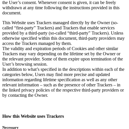
the User’s consent. Whenever consent is given, it can be freely
withdrawn at any time following the instructions provided in this
document.​​​​‌ ‍ ​‍​‍‌‍ ‌ ​‍‌‍‍‌‌‍‌ ‌‍‍‌‌‍ ‍​‍​‍​ ‍‍​‍​‍‌ ​ ‌‍​‌‌‍ ‍‌‍‍‌‌ ‌​‌ ‍‌​‍ ‍‌‍‍‌‌‍ ​‍​‍​‍ ​​‍​‍‌‍‍​‌ ​‍‌‍‌‌‌‍‌‍​‍​‍​ ‍‍​‍​‍‌‍‍​‌ ‌​‌ ‌​‌ ​​‌ ​ ​ ‍‍​‍ ​‍ ‌‍ ​​‍ ‌‌‍​‌‌‍ ‍‌‍‌​​‍ ‌‌ ​‍​‍ ‌‌‍‍​‌‍ ‌ ‌​‌‍‌‌‌‍ ​‌ ​ ​‍ ‌‌ ​ ‌ ‌​‌ ‌‌‌‍‌​‌‍‍‌‌‍ ​‍ ‍‌ ‌‍‌‍‌‌‌ ​‍‌‍​ ‌‍‌‌‌‍ ​​‍ ‍‌‍​‌‌ ​​‌ ​​​‍ ‌‍‍‌‌‍ ‍‌ ‌​‌‍‌‌‌‍ ‍‌ ‌​​‍ ‌‍‌‌‌‍‌​‌‍‍‌‌ ‌​​‍ ‌‍ ‌‌‍ ‌‍‌​‌‍‌‌​ ‌‌ ​​‌ ​‍‌‍‌‌‌ ​ ‌‍‌‌‌‍ ‍‌ ‌​‌‍​‌‌ ‌​‌‍‍‌‌‍ ‌‍ ‍​ ‍ ‌‍‍‌‌‍‌​​ ‌​ ​ ‌‍‌‌‌‍​‍​ ‌‌​ ​‌‌‍‌​‌‍​‍​ ​‌​‍ ‌‌‍‌‍​ ‌ ‌‍​‌​ ‌‌​‍ ‌​ ‌​‌‍‌‌​ ‌ ​ ​​​‍ ‌​ ‍‌​ ‌‌​ ​ ​ ‌‌​‍ ‌​ ​​‌‍‌​​ ​​​ ​ ​ ‌‍​ ‌‌​ ‌​​ ​​‌‍‌‌​ ‌‍​ ‌‌​ ​ ​ ‍ ‌ ‌​‌ ‍‌‌ ​​‌‍‌‌​ ‌‌‍‍​‌‍ ‌ ‌​‌‍‌‌‌‍ ​‌‌​ ‌‍‍‌‌ ‌​‌‍‌‌‌‌​​‌‍​‌‌‍‌ ‌‍‌‌​ ‍ ‌ ​​‌‍​‌‌ ‌​‌‍‍​​ ‌‌ ​​‌‍​‌‌‍‌ ‌‍‌‌‌​​‍‌ ‌‌‌‍‍‌‌‍ ​‌‍‌​‌‍‌‌‌ ​‍​‍‌‌​ ‌‌‌​​‍‌‌ ‌‍‍ ‌‍‌‌‌ ‍‌​‍‌‌​ ​ ‌​‌​​‍‌‌​ ​ ‌​‌​​‍‌‌​ ​‍​ ​‍‌‍‌‌​ ‌‍‌‍​ ‌‍‌‌‌‍​‌​ ​‍​ ​‌‌‍​‍​ ​‍‌‍​‍​ ‌‌‌‍‌‌​‍‌‌​ ​‍​ ​‍​‍‌‌​ ‌‌‌​‌​​‍ ‍‌‍​‍‌‍ ‌‍‌​‌ ‍‌​‍‌‌​ ‌‌‌​​‍‌‌ ‌‍‍ ‌‍‌‌‌ ‍‌​‍‌‌​ ​ ‌​‌​​‍‌‌​ ​ ‌​‌​​‍‌‌​ ​‍​ ​‍​ ‌‌​ ‍​​ ​‍​ ‌‍​ ​‍​ ​‍​ ‍​‌‍​ ​ ‌ ‌‍‌​​ ​‌​ ​‍​‍‌‌​ ​‍​ ​‍​‍‌‌​ ‌‌‌​‌​​‍ ‍‌‍​ ‌‍‍​‌‍‍‌‌‍ ​‌‍‌​‌ ​‍‌‍‌‌‌‍ ‍​‍‌‌​ ‌‌‌​​‍‌‌ ‌‍‍ ‌‍‌‌‌ ‍‌​‍‌‌​ ​ ‌​‌​​‍‌‌​ ​ ‌​‌​​‍‌‌​ ​‍​ ​‍‌‍‌‌​ ‌‍‌‍​‌​ ​‍​ ​​‌‍​‌​ ​​​ ‍‌​ ‍‌​ ​​‌‍‌‌​ ‌​​‍‌‌​ ​‍​ ​‍​‍‌‌​ ‌‌‌​‌​​‍ ‍‌ ‌​‌‍‌‌‌ ‍​‌ ‌​​ ‌‍​‍‌‍​‌‌ ​ ‌‍‌‌‌‌‌‌‌ ​‍‌‍ ​​ ‌‌‍‍​‌ ‌​‌ ‌​‌ ​​‌ ​ ​‍‌‌​ ​ ‌​​‌​‍‌‌​ ​‍‌​‌‍​‍‌‌​ ​‍‌​‌‍‌‍ ​​‍ ‌‌‍​‌‌‍ ‍‌‍‌​​‍ ‌‌ ​‍​‍ ‌‌‍‍​‌‍ ‌ ‌​‌‍‌‌‌‍ ​‌ ​ ​‍ ‌‌ ​ ‌ ‌​‌ ‌‌‌‍‌​‌‍‍‌‌‍ ​‍ ‍‌ ‌‍‌‍‌‌‌ ​‍‌‍​ ‌‍‌‌‌‍ ​​‍ ‍‌‍​‌‌ ​​‌ ​​​‍‌‍‌‍‍‌‌‍‌​​ ‌​ ​ ‌‍‌‌‌‍​‍​ ‌‌​ ​‌‌‍‌​‌‍​‍​ ​‌​‍ ‌‌‍‌‍​ ‌ ‌‍​‌​ ‌‌​‍ ‌​ ‌​‌‍‌‌​ ‌ ​ ​​​‍ ‌​ ‍‌​ ‌‌​ ​ ​ ‌‌​‍ ‌​ ​​‌‍‌​​ ​​​ ​ ​ ‌‍​ ‌‌​ ‌​​ ​​‌‍‌‌​ ‌‍​ ‌‌​ ​ ​‍‌‍‌ ‌​‌ ‍‌‌ ​​‌‍‌‌​ ‌‌‍‍​‌‍ ‌ ‌​‌‍‌‌‌‍ ​‌‌​ ‌‍‍‌‌ ‌​‌‍‌‌‌‌​​‌‍​‌‌‍‌ ‌‍‌‌​‍‌‍‌ ​​‌‍​‌‌ ‌​‌‍‍​​ ‌‌ ​​‌‍​‌‌‍‌ ‌‍‌‌‌​​‍‌ ‌‌‌‍‍‌‌‍ ​‌‍‌​‌‍‌‌‌ ​‍​‍‌‌​ ‌‌‌​​‍‌‌ ‌‍‍ ‌‍‌‌‌ ‍‌​‍‌‌​ ​ ‌​‌​​‍‌‌​ ​ ‌​‌​​‍‌‌​ ​‍​ ​‍‌‍‌‌​ ‌‍‌‍​ ‌‍‌‌‌‍​‌​ ​‍​ ​‌‌‍​‍​ ​‍‌‍​‍​ ‌‌‌‍‌‌​‍‌‌​ ​‍​ ​‍​‍‌‌​ ‌‌‌​‌​​‍ ‍‌‍​‍‌‍ ‌‍‌​‌ ‍‌​‍‌‌​ ‌‌‌​​‍‌‌ ‌‍‍ ‌‍‌‌‌ ‍‌​‍‌‌​ ​ ‌​‌​​‍‌‌​ ​ ‌​‌​​‍‌‌​ ​‍​ ​‍​ ‌‌​ ‍​​ ​‍​ ‌‍​ ​‍​ ​‍​ ‍​‌‍​ ​ ‌ ‌‍‌​​ ​‌​ ​‍​‍‌‌​ ​‍​ ​‍​‍‌‌​ ‌‌‌​‌​​‍ ‍‌‍​ ‌‍‍​‌‍‍‌‌‍ ​‌‍‌​‌ ​‍‌‍‌‌‌‍ ‍​‍‌‌​ ‌‌‌​​‍‌‌ ‌‍‍ ‌‍‌‌‌ ‍‌​‍‌‌​ ​ ‌​‌​​‍‌‌​ ​ ‌​‌​​‍‌‌​ ​‍​ ​‍‌‍‌‌​ ‌‍‌‍​‌​ ​‍​ ​​‌‍​‌​ ​​​ ‍‌​ ‍‌​ ​​‌‍‌‌​ ‌​​‍‌‌​ ​‍​ ​‍​‍‌‌​ ‌‌‌​‌​​‍ ‍‌ ‌​‌‍‌‌‌ ‍​‌ ‌​​‍‌‍‌ ​​‌‍‌‌‌ ​‍‌ ​ ‌ ​​‌‍‌‌‌‍​ ‌ ‌​‌‍‍‌‌ ‌‍‌‍‌‌​ ‌‌ ​​‌ ‌‌‌‍​‍‌‍ ​‌‍‍‌‌ ​ ‌‍‍​‌‍‌‌‌‍‌​​‍​‍‌ ‌
This Website uses Trackers managed directly by the Owner (so-
called “first-party” Trackers) and Trackers that enable services
provided by a third-party (so-called “third-party” Trackers). Unless
otherwise specified within this document, third-party providers may
access the Trackers managed by them.
The validity and expiration periods of Cookies and other similar
Trackers may vary depending on the lifetime set by the Owner or
the relevant provider. Some of them expire upon termination of the
User’s browsing session.
In addition to what’s specified in the descriptions within each of the
categories below, Users may find more precise and updated
information regarding lifetime specification as well as any other
relevant information – such as the presence of other Trackers – in
the linked privacy policies of the respective third-party providers or
by contacting the Owner.​​​​‌ ‍ ​‍​‍‌‍ ‌ ​‍‌‍‍‌‌‍‌ ‌‍‍‌‌‍ ‍​‍​‍​ ‍‍​‍​‍‌ ​ ‌‍​‌‌‍ ‍‌‍‍‌‌ ‌​‌ ‍‌​‍ ‍‌‍‍‌‌‍ ​‍​‍​‍ ​​‍​‍‌‍‍​‌ ​‍‌‍‌‌‌‍‌‍​‍​‍​ ‍‍​‍​‍‌‍‍​‌ ‌​‌ ‌​‌ ​​‌ ​ ​ ‍‍​‍ ​‍ ‌‍ ​​‍ ‌‌‍​‌‌‍ ‍‌‍‌​​‍ ‌‌ ​‍​‍ ‌‌‍‍​‌‍ ‌ ‌​‌‍‌‌‌‍ ​‌ ​ ​‍ ‌‌ ​ ‌ ‌​‌ ‌‌‌‍‌​‌‍‍‌‌‍ ​‍ ‍‌ ‌‍‌‍‌‌‌ ​‍‌‍​ ‌‍‌‌‌‍ ​​‍ ‍‌‍​‌‌ ​​‌ ​​​‍ ‌‍‍‌‌‍ ‍‌ ‌​‌‍‌‌‌‍ ‍‌ ‌​​‍ ‌‍‌‌‌‍‌​‌‍‍‌‌ ‌​​‍ ‌‍ ‌‌‍ ‌‍‌​‌‍‌‌​ ‌‌ ​​‌ ​‍‌‍‌‌‌ ​ ‌‍‌‌‌‍ ‍‌ ‌​‌‍​‌‌ ‌​‌‍‍‌‌‍ ‌‍ ‍​ ‍ ‌‍‍‌‌‍‌​​ ‌​ ​ ‌‍‌‌‌‍​‍​ ‌‌​ ​‌‌‍‌​‌‍​‍​ ​‌​‍ ‌‌‍‌‍​ ‌ ‌‍​‌​ ‌‌​‍ ‌​ ‌​‌‍‌‌​ ‌ ​ ​​​‍ ‌​ ‍‌​ ‌‌​ ​ ​ ‌‌​‍ ‌​ ​​‌‍‌​​ ​​​ ​ ​ ‌‍​ ‌‌​ ‌​​ ​​‌‍‌‌​ ‌‍​ ‌‌​ ​ ​ ‍ ‌ ‌​‌ ‍‌‌ ​​‌‍‌‌​ ‌‌‍‍​‌‍ ‌ ‌​‌‍‌‌‌‍ ​‌‌​ ‌‍‍‌‌ ‌​‌‍‌‌‌‌​​‌‍​‌‌‍‌ ‌‍‌‌​ ‍ ‌ ​​‌‍​‌‌ ‌​‌‍‍​​ ‌‌ ​​‌‍​‌‌‍‌ ‌‍‌‌‌​​‍‌ ‌‌‌‍‍‌‌‍ ​‌‍‌​‌‍‌‌‌ ​‍​‍‌‌​ ‌‌‌​​‍‌‌ ‌‍‍ ‌‍‌‌‌ ‍‌​‍‌‌​ ​ ‌​‌​​‍‌‌​ ​ ‌​‌​​‍‌‌​ ​‍​ ​‍‌‍‌‌​ ‌‍‌‍​ ‌‍‌‌‌‍​‌​ ​‍​ ​‌‌‍​‍​ ​‍‌‍​‍​ ‌‌‌‍‌‌​‍‌‌​ ​‍​ ​‍​‍‌‌​ ‌‌‌​‌​​‍ ‍‌‍​‍‌‍ ‌‍‌​‌ ‍‌​‍‌‌​ ‌‌‌​​‍‌‌ ‌‍‍ ‌‍‌‌‌ ‍‌​‍‌‌​ ​ ‌​‌​​‍‌‌​ ​ ‌​‌​​‍‌‌​ ​‍​ ​‍‌‍‌‌‌‍‌‌​ ​‍​ ‌‍​ ‌​​ ‌ ​ ‌‌​ ‌‌‌‍​ ​ ‍‌​ ​ ‌‍​‌​‍‌‌​ ​‍​ ​‍​‍‌‌​ ‌‌‌​‌​​‍ ‍‌‍​ ‌‍‍​‌‍‍‌‌‍ ​‌‍‌​‌ ​‍‌‍‌‌‌‍ ‍​‍‌‌​ ‌‌‌​​‍‌‌ ‌‍‍ ‌‍‌‌‌ ‍‌​‍‌‌​ ​ ‌​‌​​‍‌‌​ ​ ‌​‌​​‍‌‌​ ​‍​ ​‍​ ​​​ ‌‌​ ​​​ ​ ​ ‍​​ ​​​ ‍‌​ ‍‌‌‍‌​​ ​ ‌‍​‍​ ‌‌​‍‌‌​ ​‍​ ​‍​‍‌‌​ ‌‌‌​‌​​‍ ‍‌ ‌​‌‍‌‌‌ ‍​‌ ‌​​ ‌‍​‍‌‍​‌‌ ​ ‌‍‌‌‌‌‌‌‌ ​‍‌‍ ​​ ‌‌‍‍​‌ ‌​‌ ‌​‌ ​​‌ ​ ​‍‌‌​ ​ ‌​​‌​‍‌‌​ ​‍‌​‌‍​‍‌‌​ ​‍‌​‌‍‌‍ ​​‍ ‌‌‍​‌‌‍ ‍‌‍‌​​‍ ‌‌ ​‍​‍ ‌‌‍‍​‌‍ ‌ ‌​‌‍‌‌‌‍ ​‌ ​ ​‍ ‌‌ ​ ‌ ‌​‌ ‌‌‌‍‌​‌‍‍‌‌‍ ​‍ ‍‌ ‌‍‌‍‌‌‌ ​‍‌‍​ ‌‍‌‌‌‍ ​​‍ ‍‌‍​‌‌ ​​‌ ​​​‍‌‍‌‍‍‌‌‍‌​​ ‌​ ​ ‌‍‌‌‌‍​‍​ ‌‌​ ​‌‌‍‌​‌‍​‍​ ​‌​‍ ‌‌‍‌‍​ ‌ ‌‍​‌​ ‌‌​‍ ‌​ ‌​‌‍‌‌​ ‌ ​ ​​​‍ ‌​ ‍‌​ ‌‌​ ​ ​ ‌‌​‍ ‌​ ​​‌‍‌​​ ​​​ ​ ​ ‌‍​ ‌‌​ ‌​​ ​​‌‍‌‌​ ‌‍​ ‌‌​ ​ ​‍‌‍‌ ‌​‌ ‍‌‌ ​​‌‍‌‌​ ‌‌‍‍​‌‍ ‌ ‌​‌‍‌‌‌‍ ​‌‌​ ‌‍‍‌‌ ‌​‌‍‌‌‌‌​​‌‍​‌‌‍‌ ‌‍‌‌​‍‌‍‌ ​​‌‍​‌‌ ‌​‌‍‍​​ ‌‌ ​​‌‍​‌‌‍‌ ‌‍‌‌‌​​‍‌ ‌‌‌‍‍‌‌‍ ​‌‍‌​‌‍‌‌‌ ​‍​‍‌‌​ ‌‌‌​​‍‌‌ ‌‍‍ ‌‍‌‌‌ ‍‌​‍‌‌​ ​ ‌​‌​​‍‌‌​ ​ ‌​‌​​‍‌‌​ ​‍​ ​‍‌‍‌‌​ ‌‍‌‍​ ‌‍‌‌‌‍​‌​ ​‍​ ​‌‌‍​‍​ ​‍‌‍​‍​ ‌‌‌‍‌‌​‍‌‌​ ​‍​ ​‍​‍‌‌​ ‌‌‌​‌​​‍ ‍‌‍​‍‌‍ ‌‍‌​‌ ‍‌​‍‌‌​ ‌‌‌​​‍‌‌ ‌‍‍ ‌‍‌‌‌ ‍‌​‍‌‌​ ​ ‌​‌​​‍‌‌​ ​ ‌​‌​​‍‌‌​ ​‍​ ​‍‌‍‌‌‌‍‌‌​ ​‍​ ‌‍​ ‌​​ ‌ ​ ‌‌​ ‌‌‌‍​ ​ ‍‌​ ​ ‌‍​‌​‍‌‌​ ​‍​ ​‍​‍‌‌​ ‌‌‌​‌​​‍ ‍‌‍​ ‌‍‍​‌‍‍‌‌‍ ​‌‍‌​‌ ​‍‌‍‌‌‌‍ ‍​‍‌‌​ ‌‌‌​​‍‌‌ ‌‍‍ ‌‍‌‌‌ ‍‌​‍‌‌​ ​ ‌​‌​​‍‌‌​ ​ ‌​‌​​‍‌‌​ ​‍​ ​‍​ ​​​ ‌‌​ ​​​ ​ ​ ‍​​ ​​​ ‍‌​ ‍‌‌‍‌​​ ​ ‌‍​‍​ ‌‌​‍‌‌​ ​‍​ ​‍​‍‌‌​ ‌‌‌​‌​​‍ ‍‌ ‌​‌‍‌‌‌ ‍​‌ ‌​​‍‌‍‌ ​​‌‍‌‌‌ ​‍‌ ​ ‌ ​​‌‍‌‌‌‍​ ‌ ‌​‌‍‍‌‌ ‌‍‌‍‌‌​ ‌‌ ​​‌ ‌‌‌‍​‍‌‍ ​‌‍‍‌‌ ​ ‌‍‍​‌‍‌‌‌‍‌​​‍​‍‌ ‌
How this Website uses Trackers​​​​‌ ‍ ​‍​‍‌‍ ‌ ​‍‌‍‍‌‌‍‌ ‌‍‍‌‌‍ ‍​‍​‍​ ‍‍​‍​‍‌ ​ ‌‍​‌‌‍ ‍‌‍‍‌‌ ‌​‌ ‍‌​‍ ‍‌‍‍‌‌‍ ​‍​‍​‍ ​​‍​‍‌‍‍​‌ ​‍‌‍‌‌‌‍‌‍​‍​‍​ ‍‍​‍​‍‌‍‍​‌ ‌​‌ ‌​‌ ​​‌ ​ ​ ‍‍​‍ ​‍ ‌‍ ​​‍ ‌‌‍​‌‌‍ ‍‌‍‌​​‍ ‌‌ ​‍​‍ ‌‌‍‍​‌‍ ‌ ‌​‌‍‌‌‌‍ ​‌ ​ ​‍ ‌‌ ​ ‌ ‌​‌ ‌‌‌‍‌​‌‍‍‌‌‍ ​‍ ‍‌ ‌‍‌‍‌‌‌ ​‍‌‍​ ‌‍‌‌‌‍ ​​‍ ‍‌‍​‌‌ ​​‌ ​​​‍ ‌‍‍‌‌‍ ‍‌ ‌​‌‍‌‌‌‍ ‍‌ ‌​​‍ ‌‍‌‌‌‍‌​‌‍‍‌‌ ‌​​‍ ‌‍ ‌‌‍ ‌‍‌​‌‍‌‌​ ‌‌ ​​‌ ​‍‌‍‌‌‌ ​ ‌‍‌‌‌‍ ‍‌ ‌​‌‍​‌‌ ‌​‌‍‍‌‌‍ ‌‍ ‍​ ‍ ‌‍‍‌‌‍‌​​ ‌​ ​ ‌‍‌‌‌‍​‍​ ‌‌​ ​‌‌‍‌​‌‍​‍​ ​‌​‍ ‌‌‍‌‍​ ‌ ‌‍​‌​ ‌‌​‍ ‌​ ‌​‌‍‌‌​ ‌ ​ ​​​‍ ‌​ ‍‌​ ‌‌​ ​ ​ ‌‌​‍ ‌​ ​​‌‍‌​​ ​​​ ​ ​ ‌‍​ ‌‌​ ‌​​ ​​‌‍‌‌​ ‌‍​ ‌‌​ ​ ​ ‍ ‌ ‌​‌ ‍‌‌ ​​‌‍‌‌​ ‌‌‍‍​‌‍ ‌ ‌​‌‍‌‌‌‍ ​‌‌​ ‌‍‍‌‌ ‌​‌‍‌‌‌‌​​‌‍​‌‌‍‌ ‌‍‌‌​ ‍ ‌ ​​‌‍​‌‌ ‌​‌‍‍​​ ‌‌ ​​‌‍​‌‌‍‌ ‌‍‌‌‌​​‍‌ ‌‌‌‍‍‌‌‍ ​‌‍‌​‌‍‌‌‌ ​‍​‍‌‌​ ‌‌‌​​‍‌‌ ‌‍‍ ‌‍‌‌‌ ‍‌​‍‌‌​ ​ ‌​‌​​‍‌‌​ ​ ‌​‌​​‍‌‌​ ​‍​ ​‍‌‍‌‌​ ‌‍‌‍​ ‌‍‌‌‌‍​‌​ ​‍​ ​‌‌‍​‍​ ​‍‌‍​‍​ ‌‌‌‍‌‌​‍‌‌​ ​‍​ ​‍​‍‌‌​ ‌‌‌​‌​​‍ ‍‌‍​‍‌‍ ‌‍‌​‌ ‍‌​‍‌‌​ ‌‌‌​​‍‌‌ ‌‍‍ ‌‍‌‌‌ ‍‌​‍‌‌​ ​ ‌​‌​​‍‌‌​ ​ ‌​‌​​‍‌‌​ ​‍​ ​‍‌‍​‌‌‍​ ‌‍‌‌​ ‌‌‌‍​ ‌‍​‍​ ‌‍​ ‍​​ ​​​ ​ ​ ‍‌‌‍​‌​‍‌‌​ ​‍​ ​‍​‍‌‌​ ‌‌‌​‌​​‍ ‍‌‍​ ‌‍‍​‌‍‍‌‌‍ ​‌‍‌​‌ ​‍‌‍‌‌‌‍ ‍​‍‌‌​ ‌‌‌​​‍‌‌ ‌‍‍ ‌‍‌‌‌ ‍‌​‍‌‌​ ​ ‌​‌​​‍‌‌​ ​ ‌​‌​​‍‌‌​ ​‍​ ​‍​ ‌​​ ​​‌‍​ ‌‍​‍​ ‌ ‌‍‌‍​ ‌‍‌‍​‍​ ‌ ‌‍​ ​ ​​​ ​​​‍‌‌​ ​‍​ ​‍​‍‌‌​ ‌‌‌​‌​​‍ ‍‌ ‌​‌‍‌‌‌ ‍​‌ ‌​​ ‌‍​‍‌‍​‌‌ ​ ‌‍‌‌‌‌‌‌‌ ​‍‌‍ ​​ ‌‌‍‍​‌ ‌​‌ ‌​‌ ​​‌ ​ ​‍‌‌​ ​ ‌​​‌​‍‌‌​ ​‍‌​‌‍​‍‌‌​ ​‍‌​‌‍‌‍ ​​‍ ‌‌‍​‌‌‍ ‍‌‍‌​​‍ ‌‌ ​‍​‍ ‌‌‍‍​‌‍ ‌ ‌​‌‍‌‌‌‍ ​‌ ​ ​‍ ‌‌ ​ ‌ ‌​‌ ‌‌‌‍‌​‌‍‍‌‌‍ ​‍ ‍‌ ‌‍‌‍‌‌‌ ​‍‌‍​ ‌‍‌‌‌‍ ​​‍ ‍‌‍​‌‌ ​​‌ ​​​‍‌‍‌‍‍‌‌‍‌​​ ‌​ ​ ‌‍‌‌‌‍​‍​ ‌‌​ ​‌‌‍‌​‌‍​‍​ ​‌​‍ ‌‌‍‌‍​ ‌ ‌‍​‌​ ‌‌​‍ ‌​ ‌​‌‍‌‌​ ‌ ​ ​​​‍ ‌​ ‍‌​ ‌‌​ ​ ​ ‌‌​‍ ‌​ ​​‌‍‌​​ ​​​ ​ ​ ‌‍​ ‌‌​ ‌​​ ​​‌‍‌‌​ ‌‍​ ‌‌​ ​ ​‍‌‍‌ ‌​‌ ‍‌‌ ​​‌‍‌‌​ ‌‌‍‍​‌‍ ‌ ‌​‌‍‌‌‌‍ ​‌‌​ ‌‍‍‌‌ ‌​‌‍‌‌‌‌​​‌‍​‌‌‍‌ ‌‍‌‌​‍‌‍‌ ​​‌‍​‌‌ ‌​‌‍‍​​ ‌‌ ​​‌‍​‌‌‍‌ ‌‍‌‌‌​​‍‌ ‌‌‌‍‍‌‌‍ ​‌‍‌​‌‍‌‌‌ ​‍​‍‌‌​ ‌‌‌​​‍‌‌ ‌‍‍ ‌‍‌‌‌ ‍‌​‍‌‌​ ​ ‌​‌​​‍‌‌​ ​ ‌​‌​​‍‌‌​ ​‍​ ​‍‌‍‌‌​ ‌‍‌‍​ ‌‍‌‌‌‍​‌​ ​‍​ ​‌‌‍​‍​ ​‍‌‍​‍​ ‌‌‌‍‌‌​‍‌‌​ ​‍​ ​‍​‍‌‌​ ‌‌‌​‌​​‍ ‍‌‍​‍‌‍ ‌‍‌​‌ ‍‌​‍‌‌​ ‌‌‌​​‍‌‌ ‌‍‍ ‌‍‌‌‌ ‍‌​‍‌‌​ ​ ‌​‌​​‍‌‌​ ​ ‌​‌​​‍‌‌​ ​‍​ ​‍‌‍​‌‌‍​ ‌‍‌‌​ ‌‌‌‍​ ‌‍​‍​ ‌‍​ ‍​​ ​​​ ​ ​ ‍‌‌‍​‌​‍‌‌​ ​‍​ ​‍​‍‌‌​ ‌‌‌​‌​​‍ ‍‌‍​ ‌‍‍​‌‍‍‌‌‍ ​‌‍‌​‌ ​‍‌‍‌‌‌‍ ‍​‍‌‌​ ‌‌‌​​‍‌‌ ‌‍‍ ‌‍‌‌‌ ‍‌​‍‌‌​ ​ ‌​‌​​‍‌‌​ ​ ‌​‌​​‍‌‌​ ​‍​ ​‍​ ‌​​ ​​‌‍​ ‌‍​‍​ ‌ ‌‍‌‍​ ‌‍‌‍​‍​ ‌ ‌‍​ ​ ​​​ ​​​‍‌‌​ ​‍​ ​‍​‍‌‌​ ‌‌‌​‌​​‍ ‍‌ ‌​‌‍‌‌‌ ‍​‌ ‌​​‍‌‍‌ ​​‌‍‌‌‌ ​‍‌ ​ ‌ ​​‌‍‌‌‌‍​ ‌ ‌​‌‍‍‌‌ ‌‍‌‍‌‌​ ‌‌ ​​‌ ‌‌‌‍​‍‌‍ ​‌‍‍‌‌ ​ ‌‍‍​‌‍‌‌‌‍‌​​‍​‍‌ ‌
Necessary​​​​‌ ‍ ​‍​‍‌‍ ‌ ​‍‌‍‍‌‌‍‌ ‌‍‍‌‌‍ ‍​‍​‍​ ‍‍​‍​‍‌ ​ ‌‍​‌‌‍ ‍‌‍‍‌‌ ‌​‌ ‍‌​‍ ‍‌‍‍‌‌‍ ​‍​‍​‍ ​​‍​‍‌‍‍​‌ ​‍‌‍‌‌‌‍‌‍​‍​‍​ ‍‍​‍​‍‌‍‍​‌ ‌​‌ ‌​‌ ​​‌ ​ ​ ‍‍​‍ ​‍ ‌‍ ​​‍ ‌‌‍​‌‌‍ ‍‌‍‌​​‍ ‌‌ ​‍​‍ ‌‌‍‍​‌‍ ‌ ‌​‌‍‌‌‌‍ ​‌ ​ ​‍ ‌‌ ​ ‌ ‌​‌ ‌‌‌‍‌​‌‍‍‌‌‍ ​‍ ‍‌ ‌‍‌‍‌‌‌ ​‍‌‍​ ‌‍‌‌‌‍ ​​‍ ‍‌‍​‌‌ ​​‌ ​​​‍ ‌‍‍‌‌‍ ‍‌ ‌​‌‍‌‌‌‍ ‍‌ ‌​​‍ ‌‍‌‌‌‍‌​‌‍‍‌‌ ‌​​‍ ‌‍ ‌‌‍ ‌‍‌​‌‍‌‌​ ‌‌ ​​‌ ​‍‌‍‌‌‌ ​ ‌‍‌‌‌‍ ‍‌ ‌​‌‍​‌‌ ‌​‌‍‍‌‌‍ ‌‍ ‍​ ‍ ‌‍‍‌‌‍‌​​ ‌​ ​ ‌‍‌‌‌‍​‍​ ‌‌​ ​‌‌‍‌​‌‍​‍​ ​‌​‍ ‌‌‍‌‍​ ‌ ‌‍​‌​ ‌‌​‍ ‌​ ‌​‌‍‌‌​ ‌ ​ ​​​‍ ‌​ ‍‌​ ‌‌​ ​ ​ ‌‌​‍ ‌​ ​​‌‍‌​​ ​​​ ​ ​ ‌‍​ ‌‌​ ‌​​ ​​‌‍‌‌​ ‌‍​ ‌‌​ ​ ​ ‍ ‌ ‌​‌ ‍‌‌ ​​‌‍‌‌​ ‌‌‍‍​‌‍ ‌ ‌​‌‍‌‌‌‍ ​‌‌​ ‌‍‍‌‌ ‌​‌‍‌‌‌‌​​‌‍​‌‌‍‌ ‌‍‌‌​ ‍ ‌ ​​‌‍​‌‌ ‌​‌‍‍​​ ‌‌ ​​‌‍​‌‌‍‌ ‌‍‌‌‌​​‍‌ ‌‌‌‍‍‌‌‍ ​‌‍‌​‌‍‌‌‌ ​‍​‍‌‌​ ‌‌‌​​‍‌‌ ‌‍‍ ‌‍‌‌‌ ‍‌​‍‌‌​ ​ ‌​‌​​‍‌‌​ ​ ‌​‌​​‍‌‌​ ​‍​ ​‍‌‍‌‌​ ‌‍‌‍​ ‌‍‌‌‌‍​‌​ ​‍​ ​‌‌‍​‍​ ​‍‌‍​‍​ ‌‌‌‍‌‌​‍‌‌​ ​‍​ ​‍​‍‌‌​ ‌‌‌​‌​​‍ ‍‌‍​‍‌‍ ‌‍‌​‌ ‍‌​‍‌‌​ ‌‌‌​​‍‌‌ ‌‍‍ ‌‍‌‌‌ ‍‌​‍‌‌​ ​ ‌​‌​​‍‌‌​ ​ ‌​‌​​‍‌‌​ ​‍​ ​‍​ ‌‍​ ​‌‌‍​ ​ ‌‍​ ‍​​ ‌ ​ ‍​‌‍​‌​ ​​​ ‍‌‌‍​ ​ ‌‍​‍‌‌​ ​‍​ ​‍​‍‌‌​ ‌‌‌​‌​​‍ ‍‌‍​ ‌‍‍​‌‍‍‌‌‍ ​‌‍‌​‌ ​‍‌‍‌‌‌‍ ‍​‍‌‌​ ‌‌‌​​‍‌‌ ‌‍‍ ‌‍‌‌‌ ‍‌​‍‌‌​ ​ ‌​‌​​‍‌‌​ ​ ‌​‌​​‍‌‌​ ​‍​ ​‍​ ​ ​ ‍​‌‍‌‌​ ‍‌‌‍​‍​ ‌‌‌‍‌‍​ ​‍​ ​ ​ ​‌​ ‌ ‌‍‌‌​‍‌‌​ ​‍​ ​‍​‍‌‌​ ‌‌‌​‌​​‍ ‍‌ ‌​‌‍‌‌‌ ‍​‌ ‌​​ ‌‍​‍‌‍​‌‌ ​ ‌‍‌‌‌‌‌‌‌ ​‍‌‍ ​​ ‌‌‍‍​‌ ‌​‌ ‌​‌ ​​‌ ​ ​‍‌‌​ ​ ‌​​‌​‍‌‌​ ​‍‌​‌‍​‍‌‌​ ​‍‌​‌‍‌‍ ​​‍ ‌‌‍​‌‌‍ ‍‌‍‌​​‍ ‌‌ ​‍​‍ ‌‌‍‍​‌‍ ‌ ‌​‌‍‌‌‌‍ ​‌ ​ ​‍ ‌‌ ​ ‌ ‌​‌ ‌‌‌‍‌​‌‍‍‌‌‍ ​‍ ‍‌ ‌‍‌‍‌‌‌ ​‍‌‍​ ‌‍‌‌‌‍ ​​‍ ‍‌‍​‌‌ ​​‌ ​​​‍‌‍‌‍‍‌‌‍‌​​ ‌​ ​ ‌‍‌‌‌‍​‍​ ‌‌​ ​‌‌‍‌​‌‍​‍​ ​‌​‍ ‌‌‍‌‍​ ‌ ‌‍​‌​ ‌‌​‍ ‌​ ‌​‌‍‌‌​ ‌ ​ ​​​‍ ‌​ ‍‌​ ‌‌​ ​ ​ ‌‌​‍ ‌​ ​​‌‍‌​​ ​​​ ​ ​ ‌‍​ ‌‌​ ‌​​ ​​‌‍‌‌​ ‌‍​ ‌‌​ ​ ​‍‌‍‌ ‌​‌ ‍‌‌ ​​‌‍‌‌​ ‌‌‍‍​‌‍ ‌ ‌​‌‍‌‌‌‍ ​‌‌​ ‌‍‍‌‌ ‌​‌‍‌‌‌‌​​‌‍​‌‌‍‌ ‌‍‌‌​‍‌‍‌ ​​‌‍​‌‌ ‌​‌‍‍​​ ‌‌ ​​‌‍​‌‌‍‌ ‌‍‌‌‌​​‍‌ ‌‌‌‍‍‌‌‍ ​‌‍‌​‌‍‌‌‌ ​‍​‍‌‌​ ‌‌‌​​‍‌‌ ‌‍‍ ‌‍‌‌‌ ‍‌​‍‌‌​ ​ ‌​‌​​‍‌‌​ ​ ‌​‌​​‍‌‌​ ​‍​ ​‍‌‍‌‌​ ‌‍‌‍​ ‌‍‌‌‌‍​‌​ ​‍​ ​‌‌‍​‍​ ​‍‌‍​‍​ ‌‌‌‍‌‌​‍‌‌​ ​‍​ ​‍​‍‌‌​ ‌‌‌​‌​​‍ ‍‌‍​‍‌‍ ‌‍‌​‌ ‍‌​‍‌‌​ ‌‌‌​​‍‌‌ ‌‍‍ ‌‍‌‌‌ ‍‌​‍‌‌​ ​ ‌​‌​​‍‌‌​ ​ ‌​‌​​‍‌‌​ ​‍​ ​‍​ ‌‍​ ​‌‌‍​ ​ ‌‍​ ‍​​ ‌ ​ ‍​‌‍​‌​ ​​​ ‍‌‌‍​ ​ ‌‍​‍‌‌​ ​‍​ ​‍​‍‌‌​ ‌‌‌​‌​​‍ ‍‌‍​ ‌‍‍​‌‍‍‌‌‍ ​‌‍‌​‌ ​‍‌‍‌‌‌‍ ‍​‍‌‌​ ‌‌‌​​‍‌‌ ‌‍‍ ‌‍‌‌‌ ‍‌​‍‌‌​ ​ ‌​‌​​‍‌‌​ ​ ‌​‌​​‍‌‌​ ​‍​ ​‍​ ​ ​ ‍​‌‍‌‌​ ‍‌‌‍​‍​ ‌‌‌‍‌‍​ ​‍​ ​ ​ ​‌​ ‌ ‌‍‌‌​‍‌‌​ ​‍​ ​‍​‍‌‌​ ‌‌‌​‌​​‍ ‍‌ ‌​‌‍‌‌‌ ‍​‌ ‌​​‍‌‍‌ ​​‌‍‌‌‌ ​‍‌ ​ ‌ ​​‌‍‌‌‌‍​ ‌ ‌​‌‍‍‌‌ ‌‍‌‍‌‌​ ‌‌ ​​‌ ‌‌‌‍​‍‌‍ ​‌‍‍‌‌ ​ ‌‍‍​‌‍‌‌‌‍‌​​‍​‍‌ ‌