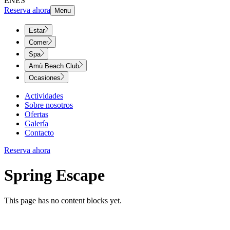
EN
ES
Reserva ahora
Menu
Estar
Comer
Spa
Amù Beach Club
Ocasiones
Actividades
Sobre nosotros
Ofertas
Galería
Contacto
Reserva ahora
Spring Escape​​​​‌ ‍ ​‍​‍‌‍ ‌ ​‍‌‍‍‌‌‍‌ ‌‍‍‌‌‍ ‍​‍​‍​ ‍‍​‍​‍‌ ​ ‌‍​‌‌‍ ‍‌‍‍‌‌ ‌​‌ ‍‌​‍ ‍‌‍‍‌‌‍ ​‍​‍​‍ ​​‍​‍‌‍‍​‌ ​‍‌‍‌‌‌‍‌‍​‍​‍​ ‍‍​‍​‍‌‍‍​‌ ‌​‌ ‌​‌ ​​‌ ​ ​ ‍‍​‍ ​‍ ‌‍ ​​‍ ‌‌‍​‌‌‍ ‍‌‍‌​​‍ ‌‌ ​‍​‍ ‌‌‍‍​‌‍ ‌ ‌​‌‍‌‌‌‍ ​‌ ​ ​‍ ‌‌ ​ ‌ ‌​‌ ‌‌‌‍‌​‌‍‍‌‌‍ ​‍ ‍‌ ‌‍‌‍‌‌‌ ​‍‌‍​ ‌‍‌‌‌‍ ​​‍ ‍‌‍​‌‌ ​​‌ ​​​‍ ‌‍‍‌‌‍ ‍‌ ‌​‌‍‌‌‌‍ ‍‌ ‌​​‍ ‌‍‌‌‌‍‌​‌‍‍‌‌ ‌​​‍ ‌‍ ‌‌‍ ‌‍‌​‌‍‌‌​ ‌‌ ​​‌ ​‍‌‍‌‌‌ ​ ‌‍‌‌‌‍ ‍‌ ‌​‌‍​‌‌ ‌​‌‍‍‌‌‍ ‌‍ ‍​ ‍ ‌‍‍‌‌‍‌​​ ‌‌‍​‍​ ‌ ​ ​​​ ​ ‌‍‌‍​ ‌ ‌‍‌​​ ​‍​‍ ‌​ ‌​​ ‌​​ ‌​​ ‍‌​‍ ‌​ ‌​​ ‌ ​ ‌​‌‍‌‌​‍ ‌‌‍​‌​ ​‌​ ​‌​ ‌ ​‍ ‌‌‍‌‌​ ​‌‌‍‌‍‌‍​‍​ ​‌​ ‌ ​ ‌‍‌‍​‍​ ‌​​ ​ ​ ​ ​ ​‍​ ‍ ‌ ‌​‌ ‍‌‌ ​​‌‍‌‌​ ‌‌‍‍​‌‍ ‌ ‌​‌‍‌‌‌‍ ​‌‌​ ‌‍‍‌‌ ‌​‌‍‌‌‌‌​​‌‍​‌‌‍‌ ‌‍‌‌​ ‍ ‌ ​​‌‍​‌‌ ‌​‌‍‍​​ ‌‌ ‌​‌‍‍‌‌ ‌​‌‍ ​‌‍‌‌​ ‌‍​‍‌‍​‌‌ ​ ‌‍‌‌‌‌‌‌‌ ​‍‌‍ ​​ ‌‌‍‍​‌ ‌​‌ ‌​‌ ​​‌ ​ ​‍‌‌​ ​ ‌​​‌​‍‌‌​ ​‍‌​‌‍​‍‌‌​ ​‍‌​‌‍‌‍ ​​‍ ‌‌‍​‌‌‍ ‍‌‍‌​​‍ ‌‌ ​‍​‍ ‌‌‍‍​‌‍ ‌ ‌​‌‍‌‌‌‍ ​‌ ​ ​‍ ‌‌ ​ ‌ ‌​‌ ‌‌‌‍‌​‌‍‍‌‌‍ ​‍ ‍‌ ‌‍‌‍‌‌‌ ​‍‌‍​ ‌‍‌‌‌‍ ​​‍ ‍‌‍​‌‌ ​​‌ ​​​‍‌‍‌‍‍‌‌‍‌​​ ‌‌‍​‍​ ‌ ​ ​​​ ​ ‌‍‌‍​ ‌ ‌‍‌​​ ​‍​‍ ‌​ ‌​​ ‌​​ ‌​​ ‍‌​‍ ‌​ ‌​​ ‌ ​ ‌​‌‍‌‌​‍ ‌‌‍​‌​ ​‌​ ​‌​ ‌ ​‍ ‌‌‍‌‌​ ​‌‌‍‌‍‌‍​‍​ ​‌​ ‌ ​ ‌‍‌‍​‍​ ‌​​ ​ ​ ​ ​ ​‍​‍‌‍‌ ‌​‌ ‍‌‌ ​​‌‍‌‌​ ‌‌‍‍​‌‍ ‌ ‌​‌‍‌‌‌‍ ​‌‌​ ‌‍‍‌‌ ‌​‌‍‌‌‌‌​​‌‍​‌‌‍‌ ‌‍‌‌​‍‌‍‌ ​​‌‍​‌‌ ‌​‌‍‍​​ ‌‌ ‌​‌‍‍‌‌ ‌​‌‍ ​‌‍‌‌​‍‌‍‌ ​​‌‍‌‌‌ ​‍‌ ​ ‌ ​​‌‍‌‌‌‍​ ‌ ‌​‌‍‍‌‌ ‌‍‌‍‌‌​ ‌‌ ​​‌ ‌‌‌‍​‍‌‍ ​‌‍‍‌‌ ​ ‌‍‍​‌‍‌‌‌‍‌​​‍​‍‌ ‌
This page has no content blocks yet.