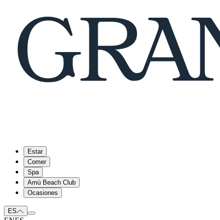
Estar
Comer
Spa
Amù Beach Club
Ocasiones
ES