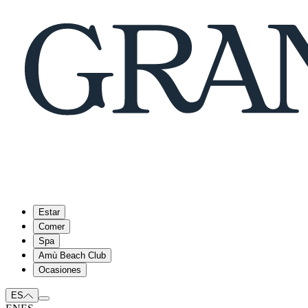
Estar
Comer
Spa
Amù Beach Club
Ocasiones
ES