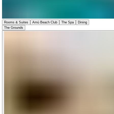
Rooms & Suites​​​​‌ ‍ ​‍​‍‌‍ ‌ ​‍‌‍‍‌‌‍‌ ‌‍‍‌‌‍ ‍​‍​‍​ ‍‍​‍​‍‌ ​ ‌‍​‌‌‍ ‍‌‍‍‌‌ ‌​‌ ‍‌​‍ ‍‌‍‍‌‌‍ ​‍​‍​‍ ​​‍​‍‌‍‍​‌ ​‍‌‍‌‌‌‍‌‍​‍​‍​ ‍‍​‍​‍‌‍‍​‌ ‌​‌ ‌​‌ ​​‌ ​ ​ ‍‍​‍ ​‍ ‌‍ ​​‍ ‌‌‍​‌‌‍ ‍‌‍‌​​‍ ‌‌ ​‍​‍ ‌‌‍‍​‌‍ ‌ ‌​‌‍‌‌‌‍ ​‌ ​ ​‍ ‌‌ ​ ‌ ‌​‌ ‌‌‌‍‌​‌‍‍‌‌‍ ​‍ ‍‌ ‌‍‌‍‌‌‌ ​‍‌‍​ ‌‍‌‌‌‍ ​​‍ ‍‌‍​‌‌ ​​‌ ​​​‍ ‌‍‍‌‌‍ ‍‌ ‌​‌‍‌‌‌‍ ‍‌ ‌​​‍ ‌‍‌‌‌‍‌​‌‍‍‌‌ ‌​​‍ ‌‍ ‌‌‍ ‌‍‌​‌‍‌‌​ ‌‌ ​​‌ ​‍‌‍‌‌‌ ​ ‌‍‌‌‌‍ ‍‌ ‌​‌‍​‌‌ ‌​‌‍‍‌‌‍ ‌‍ ‍​ ‍ ‌‍‍‌‌‍‌​​ ‌​ ‌‍​ ‌‌‌‍‌‌​ ‌‍​ ‍‌‌‍‌‍‌‍​ ‌‍‌​​‍ ‌‌‍‌‌‌‍​‌​ ‌​​ ‍‌​‍ ‌​ ‌​​ ‍​‌‍‌‍‌‍​‍​‍ ‌‌‍​‌​ ‌ ​ ‌ ​ ‌​​‍ ‌​ ​ ‌‍​‌‌‍‌‌​ ​​​ ‍‌‌‍​ ‌‍​‌‌‍‌‌​ ​‌‌‍‌‍​ ​‌​ ​ ​ ‍ ‌ ‌​‌ ‍‌‌ ​​‌‍‌‌​ ‌‌‍‍​‌‍ ‌ ‌​‌‍‌‌‌‍ ​‌‌​ ‌‍‍‌‌ ‌​‌‍‌‌‌‌​​‌‍​‌‌‍‌ ‌‍‌‌​ ‍ ‌ ​​‌‍​‌‌ ‌​‌‍‍​​ ‌‌ ​​‌‍​‌‌‍‌ ‌‍‌‌‌​​‍‌ ‌‌‌‍‍‌‌‍ ​‌‍‌​‌‍‌‌‌ ​‍​‍‌‌​ ‌‌‌​​‍‌‌ ‌‍‍ ‌‍‌‌‌ ‍‌​‍‌‌​ ​ ‌​‌​​‍‌‌​ ​ ‌​‌​​‍‌‌​ ​‍​ ​‍​ ​‍‌‍​ ‌‍​ ‌‍​‍​ ‌​‌‍​‍​ ​​​ ​‍​ ‌​‌‍​‍‌‍​‍‌‍‌​​‍‌‌​ ​‍​ ​‍​‍‌‌​ ‌‌‌​‌​​‍ ‍‌‍‌ ‌‍​‌‌‍ ​‌‍ ​‌‍‌‌‌ ​‍‌‍‍‌‌‍‌‌‌ ​ ​‍‌‌​ ‌‌‌​​‍‌‌ ‌‍‍ ‌‍‌‌‌ ‍‌​‍‌‌​ ​ ‌​‌​​‍‌‌​ ​ ‌​‌​​‍‌‌​ ​‍​ ​‍​ ​ ​ ‌‌​ ‌‍​ ​ ​ ​‌​ ‌ ​ ‌‍‌‍​‍‌‍​‍​ ​‌​ ‌​‌‍​‍​‍‌‌​ ​‍​ ​‍​‍‌‌​ ‌‌‌​‌​​‍ ‍‌ ‌​‌‍‍‌‌ ‌​‌‍ ​‌‍‌‌​ ‌‍​‍‌‍​‌‌ ​ ‌‍‌‌‌‌‌‌‌ ​‍‌‍ ​​ ‌‌‍‍​‌ ‌​‌ ‌​‌ ​​‌ ​ ​‍‌‌​ ​ ‌​​‌​‍‌‌​ ​‍‌​‌‍​‍‌‌​ ​‍‌​‌‍‌‍ ​​‍ ‌‌‍​‌‌‍ ‍‌‍‌​​‍ ‌‌ ​‍​‍ ‌‌‍‍​‌‍ ‌ ‌​‌‍‌‌‌‍ ​‌ ​ ​‍ ‌‌ ​ ‌ ‌​‌ ‌‌‌‍‌​‌‍‍‌‌‍ ​‍ ‍‌ ‌‍‌‍‌‌‌ ​‍‌‍​ ‌‍‌‌‌‍ ​​‍ ‍‌‍​‌‌ ​​‌ ​​​‍‌‍‌‍‍‌‌‍‌​​ ‌​ ‌‍​ ‌‌‌‍‌‌​ ‌‍​ ‍‌‌‍‌‍‌‍​ ‌‍‌​​‍ ‌‌‍‌‌‌‍​‌​ ‌​​ ‍‌​‍ ‌​ ‌​​ ‍​‌‍‌‍‌‍​‍​‍ ‌‌‍​‌​ ‌ ​ ‌ ​ ‌​​‍ ‌​ ​ ‌‍​‌‌‍‌‌​ ​​​ ‍‌‌‍​ ‌‍​‌‌‍‌‌​ ​‌‌‍‌‍​ ​‌​ ​ ​‍‌‍‌ ‌​‌ ‍‌‌ ​​‌‍‌‌​ ‌‌‍‍​‌‍ ‌ ‌​‌‍‌‌‌‍ ​‌‌​ ‌‍‍‌‌ ‌​‌‍‌‌‌‌​​‌‍​‌‌‍‌ ‌‍‌‌​‍‌‍‌ ​​‌‍​‌‌ ‌​‌‍‍​​ ‌‌ ​​‌‍​‌‌‍‌ ‌‍‌‌‌​​‍‌ ‌‌‌‍‍‌‌‍ ​‌‍‌​‌‍‌‌‌ ​‍​‍‌‌​ ‌‌‌​​‍‌‌ ‌‍‍ ‌‍‌‌‌ ‍‌​‍‌‌​ ​ ‌​‌​​‍‌‌​ ​ ‌​‌​​‍‌‌​ ​‍​ ​‍​ ​‍‌‍​ ‌‍​ ‌‍​‍​ ‌​‌‍​‍​ ​​​ ​‍​ ‌​‌‍​‍‌‍​‍‌‍‌​​‍‌‌​ ​‍​ ​‍​‍‌‌​ ‌‌‌​‌​​‍ ‍‌‍‌ ‌‍​‌‌‍ ​‌‍ ​‌‍‌‌‌ ​‍‌‍‍‌‌‍‌‌‌ ​ ​‍‌‌​ ‌‌‌​​‍‌‌ ‌‍‍ ‌‍‌‌‌ ‍‌​‍‌‌​ ​ ‌​‌​​‍‌‌​ ​ ‌​‌​​‍‌‌​ ​‍​ ​‍​ ​ ​ ‌‌​ ‌‍​ ​ ​ ​‌​ ‌ ​ ‌‍‌‍​‍‌‍​‍​ ​‌​ ‌​‌‍​‍​‍‌‌​ ​‍​ ​‍​‍‌‌​ ‌‌‌​‌​​‍ ‍‌ ‌​‌‍‍‌‌ ‌​‌‍ ​‌‍‌‌​‍‌‍‌ ​​‌‍‌‌‌ ​‍‌ ​ ‌ ​​‌‍‌‌‌‍​ ‌ ‌​‌‍‍‌‌ ‌‍‌‍‌‌​ ‌‌ ​​‌ ‌‌‌‍​‍‌‍ ​‌‍‍‌‌ ​ ‌‍‍​‌‍‌‌‌‍‌​​‍​‍‌ ‌
Amù Beach Club​​​​‌ ‍ ​‍​‍‌‍ ‌ ​‍‌‍‍‌‌‍‌ ‌‍‍‌‌‍ ‍​‍​‍​ ‍‍​‍​‍‌ ​ ‌‍​‌‌‍ ‍‌‍‍‌‌ ‌​‌ ‍‌​‍ ‍‌‍‍‌‌‍ ​‍​‍​‍ ​​‍​‍‌‍‍​‌ ​‍‌‍‌‌‌‍‌‍​‍​‍​ ‍‍​‍​‍‌‍‍​‌ ‌​‌ ‌​‌ ​​‌ ​ ​ ‍‍​‍ ​‍ ‌‍ ​​‍ ‌‌‍​‌‌‍ ‍‌‍‌​​‍ ‌‌ ​‍​‍ ‌‌‍‍​‌‍ ‌ ‌​‌‍‌‌‌‍ ​‌ ​ ​‍ ‌‌ ​ ‌ ‌​‌ ‌‌‌‍‌​‌‍‍‌‌‍ ​‍ ‍‌ ‌‍‌‍‌‌‌ ​‍‌‍​ ‌‍‌‌‌‍ ​​‍ ‍‌‍​‌‌ ​​‌ ​​​‍ ‌‍‍‌‌‍ ‍‌ ‌​‌‍‌‌‌‍ ‍‌ ‌​​‍ ‌‍‌‌‌‍‌​‌‍‍‌‌ ‌​​‍ ‌‍ ‌‌‍ ‌‍‌​‌‍‌‌​ ‌‌ ​​‌ ​‍‌‍‌‌‌ ​ ‌‍‌‌‌‍ ‍‌ ‌​‌‍​‌‌ ‌​‌‍‍‌‌‍ ‌‍ ‍​ ‍ ‌‍‍‌‌‍‌​​ ‌​ ‌‍​ ‌‌‌‍‌‌​ ‌‍​ ‍‌‌‍‌‍‌‍​ ‌‍‌​​‍ ‌‌‍‌‌‌‍​‌​ ‌​​ ‍‌​‍ ‌​ ‌​​ ‍​‌‍‌‍‌‍​‍​‍ ‌‌‍​‌​ ‌ ​ ‌ ​ ‌​​‍ ‌​ ​ ‌‍​‌‌‍‌‌​ ​​​ ‍‌‌‍​ ‌‍​‌‌‍‌‌​ ​‌‌‍‌‍​ ​‌​ ​ ​ ‍ ‌ ‌​‌ ‍‌‌ ​​‌‍‌‌​ ‌‌‍‍​‌‍ ‌ ‌​‌‍‌‌‌‍ ​‌‌​ ‌‍‍‌‌ ‌​‌‍‌‌‌‌​​‌‍​‌‌‍‌ ‌‍‌‌​ ‍ ‌ ​​‌‍​‌‌ ‌​‌‍‍​​ ‌‌ ​​‌‍​‌‌‍‌ ‌‍‌‌‌​​‍‌ ‌‌‌‍‍‌‌‍ ​‌‍‌​‌‍‌‌‌ ​‍​‍‌‌​ ‌‌‌​​‍‌‌ ‌‍‍ ‌‍‌‌‌ ‍‌​‍‌‌​ ​ ‌​‌​​‍‌‌​ ​ ‌​‌​​‍‌‌​ ​‍​ ​‍​ ​‍‌‍​ ‌‍​ ‌‍​‍​ ‌​‌‍​‍​ ​​​ ​‍​ ‌​‌‍​‍‌‍​‍‌‍‌​​‍‌‌​ ​‍​ ​‍​‍‌‌​ ‌‌‌​‌​​‍ ‍‌‍‌ ‌‍​‌‌‍ ​‌‍ ​‌‍‌‌‌ ​‍‌‍‍‌‌‍‌‌‌ ​ ​‍‌‌​ ‌‌‌​​‍‌‌ ‌‍‍ ‌‍‌‌‌ ‍‌​‍‌‌​ ​ ‌​‌​​‍‌‌​ ​ ‌​‌​​‍‌‌​ ​‍​ ​‍​ ‌‍​ ‍‌‌‍​‌‌‍‌​​ ​‍​ ‍‌​ ‌‍‌‍​‌‌‍‌​‌‍‌‍​ ​‌‌‍‌​​‍‌‌​ ​‍​ ​‍​‍‌‌​ ‌‌‌​‌​​‍ ‍‌ ‌​‌‍‍‌‌ ‌​‌‍ ​‌‍‌‌​ ‌‍​‍‌‍​‌‌ ​ ‌‍‌‌‌‌‌‌‌ ​‍‌‍ ​​ ‌‌‍‍​‌ ‌​‌ ‌​‌ ​​‌ ​ ​‍‌‌​ ​ ‌​​‌​‍‌‌​ ​‍‌​‌‍​‍‌‌​ ​‍‌​‌‍‌‍ ​​‍ ‌‌‍​‌‌‍ ‍‌‍‌​​‍ ‌‌ ​‍​‍ ‌‌‍‍​‌‍ ‌ ‌​‌‍‌‌‌‍ ​‌ ​ ​‍ ‌‌ ​ ‌ ‌​‌ ‌‌‌‍‌​‌‍‍‌‌‍ ​‍ ‍‌ ‌‍‌‍‌‌‌ ​‍‌‍​ ‌‍‌‌‌‍ ​​‍ ‍‌‍​‌‌ ​​‌ ​​​‍‌‍‌‍‍‌‌‍‌​​ ‌​ ‌‍​ ‌‌‌‍‌‌​ ‌‍​ ‍‌‌‍‌‍‌‍​ ‌‍‌​​‍ ‌‌‍‌‌‌‍​‌​ ‌​​ ‍‌​‍ ‌​ ‌​​ ‍​‌‍‌‍‌‍​‍​‍ ‌‌‍​‌​ ‌ ​ ‌ ​ ‌​​‍ ‌​ ​ ‌‍​‌‌‍‌‌​ ​​​ ‍‌‌‍​ ‌‍​‌‌‍‌‌​ ​‌‌‍‌‍​ ​‌​ ​ ​‍‌‍‌ ‌​‌ ‍‌‌ ​​‌‍‌‌​ ‌‌‍‍​‌‍ ‌ ‌​‌‍‌‌‌‍ ​‌‌​ ‌‍‍‌‌ ‌​‌‍‌‌‌‌​​‌‍​‌‌‍‌ ‌‍‌‌​‍‌‍‌ ​​‌‍​‌‌ ‌​‌‍‍​​ ‌‌ ​​‌‍​‌‌‍‌ ‌‍‌‌‌​​‍‌ ‌‌‌‍‍‌‌‍ ​‌‍‌​‌‍‌‌‌ ​‍​‍‌‌​ ‌‌‌​​‍‌‌ ‌‍‍ ‌‍‌‌‌ ‍‌​‍‌‌​ ​ ‌​‌​​‍‌‌​ ​ ‌​‌​​‍‌‌​ ​‍​ ​‍​ ​‍‌‍​ ‌‍​ ‌‍​‍​ ‌​‌‍​‍​ ​​​ ​‍​ ‌​‌‍​‍‌‍​‍‌‍‌​​‍‌‌​ ​‍​ ​‍​‍‌‌​ ‌‌‌​‌​​‍ ‍‌‍‌ ‌‍​‌‌‍ ​‌‍ ​‌‍‌‌‌ ​‍‌‍‍‌‌‍‌‌‌ ​ ​‍‌‌​ ‌‌‌​​‍‌‌ ‌‍‍ ‌‍‌‌‌ ‍‌​‍‌‌​ ​ ‌​‌​​‍‌‌​ ​ ‌​‌​​‍‌‌​ ​‍​ ​‍​ ‌‍​ ‍‌‌‍​‌‌‍‌​​ ​‍​ ‍‌​ ‌‍‌‍​‌‌‍‌​‌‍‌‍​ ​‌‌‍‌​​‍‌‌​ ​‍​ ​‍​‍‌‌​ ‌‌‌​‌​​‍ ‍‌ ‌​‌‍‍‌‌ ‌​‌‍ ​‌‍‌‌​‍‌‍‌ ​​‌‍‌‌‌ ​‍‌ ​ ‌ ​​‌‍‌‌‌‍​ ‌ ‌​‌‍‍‌‌ ‌‍‌‍‌‌​ ‌‌ ​​‌ ‌‌‌‍​‍‌‍ ​‌‍‍‌‌ ​ ‌‍‍​‌‍‌‌‌‍‌​​‍​‍‌ ‌
The Spa​​​​‌ ‍ ​‍​‍‌‍ ‌ ​‍‌‍‍‌‌‍‌ ‌‍‍‌‌‍ ‍​‍​‍​ ‍‍​‍​‍‌ ​ ‌‍​‌‌‍ ‍‌‍‍‌‌ ‌​‌ ‍‌​‍ ‍‌‍‍‌‌‍ ​‍​‍​‍ ​​‍​‍‌‍‍​‌ ​‍‌‍‌‌‌‍‌‍​‍​‍​ ‍‍​‍​‍‌‍‍​‌ ‌​‌ ‌​‌ ​​‌ ​ ​ ‍‍​‍ ​‍ ‌‍ ​​‍ ‌‌‍​‌‌‍ ‍‌‍‌​​‍ ‌‌ ​‍​‍ ‌‌‍‍​‌‍ ‌ ‌​‌‍‌‌‌‍ ​‌ ​ ​‍ ‌‌ ​ ‌ ‌​‌ ‌‌‌‍‌​‌‍‍‌‌‍ ​‍ ‍‌ ‌‍‌‍‌‌‌ ​‍‌‍​ ‌‍‌‌‌‍ ​​‍ ‍‌‍​‌‌ ​​‌ ​​​‍ ‌‍‍‌‌‍ ‍‌ ‌​‌‍‌‌‌‍ ‍‌ ‌​​‍ ‌‍‌‌‌‍‌​‌‍‍‌‌ ‌​​‍ ‌‍ ‌‌‍ ‌‍‌​‌‍‌‌​ ‌‌ ​​‌ ​‍‌‍‌‌‌ ​ ‌‍‌‌‌‍ ‍‌ ‌​‌‍​‌‌ ‌​‌‍‍‌‌‍ ‌‍ ‍​ ‍ ‌‍‍‌‌‍‌​​ ‌​ ‌‍​ ‌‌‌‍‌‌​ ‌‍​ ‍‌‌‍‌‍‌‍​ ‌‍‌​​‍ ‌‌‍‌‌‌‍​‌​ ‌​​ ‍‌​‍ ‌​ ‌​​ ‍​‌‍‌‍‌‍​‍​‍ ‌‌‍​‌​ ‌ ​ ‌ ​ ‌​​‍ ‌​ ​ ‌‍​‌‌‍‌‌​ ​​​ ‍‌‌‍​ ‌‍​‌‌‍‌‌​ ​‌‌‍‌‍​ ​‌​ ​ ​ ‍ ‌ ‌​‌ ‍‌‌ ​​‌‍‌‌​ ‌‌‍‍​‌‍ ‌ ‌​‌‍‌‌‌‍ ​‌‌​ ‌‍‍‌‌ ‌​‌‍‌‌‌‌​​‌‍​‌‌‍‌ ‌‍‌‌​ ‍ ‌ ​​‌‍​‌‌ ‌​‌‍‍​​ ‌‌ ​​‌‍​‌‌‍‌ ‌‍‌‌‌​​‍‌ ‌‌‌‍‍‌‌‍ ​‌‍‌​‌‍‌‌‌ ​‍​‍‌‌​ ‌‌‌​​‍‌‌ ‌‍‍ ‌‍‌‌‌ ‍‌​‍‌‌​ ​ ‌​‌​​‍‌‌​ ​ ‌​‌​​‍‌‌​ ​‍​ ​‍​ ​‍‌‍​ ‌‍​ ‌‍​‍​ ‌​‌‍​‍​ ​​​ ​‍​ ‌​‌‍​‍‌‍​‍‌‍‌​​‍‌‌​ ​‍​ ​‍​‍‌‌​ ‌‌‌​‌​​‍ ‍‌‍‌ ‌‍​‌‌‍ ​‌‍ ​‌‍‌‌‌ ​‍‌‍‍‌‌‍‌‌‌ ​ ​‍‌‌​ ‌‌‌​​‍‌‌ ‌‍‍ ‌‍‌‌‌ ‍‌​‍‌‌​ ​ ‌​‌​​‍‌‌​ ​ ‌​‌​​‍‌‌​ ​‍​ ​‍‌‍‌‍‌‍‌‍​ ‌‍​ ​ ​ ​​‌‍​‍​ ​‌​ ‌‌​ ​ ​ ‌​‌‍‌‍‌‍‌​​‍‌‌​ ​‍​ ​‍​‍‌‌​ ‌‌‌​‌​​‍ ‍‌ ‌​‌‍‍‌‌ ‌​‌‍ ​‌‍‌‌​ ‌‍​‍‌‍​‌‌ ​ ‌‍‌‌‌‌‌‌‌ ​‍‌‍ ​​ ‌‌‍‍​‌ ‌​‌ ‌​‌ ​​‌ ​ ​‍‌‌​ ​ ‌​​‌​‍‌‌​ ​‍‌​‌‍​‍‌‌​ ​‍‌​‌‍‌‍ ​​‍ ‌‌‍​‌‌‍ ‍‌‍‌​​‍ ‌‌ ​‍​‍ ‌‌‍‍​‌‍ ‌ ‌​‌‍‌‌‌‍ ​‌ ​ ​‍ ‌‌ ​ ‌ ‌​‌ ‌‌‌‍‌​‌‍‍‌‌‍ ​‍ ‍‌ ‌‍‌‍‌‌‌ ​‍‌‍​ ‌‍‌‌‌‍ ​​‍ ‍‌‍​‌‌ ​​‌ ​​​‍‌‍‌‍‍‌‌‍‌​​ ‌​ ‌‍​ ‌‌‌‍‌‌​ ‌‍​ ‍‌‌‍‌‍‌‍​ ‌‍‌​​‍ ‌‌‍‌‌‌‍​‌​ ‌​​ ‍‌​‍ ‌​ ‌​​ ‍​‌‍‌‍‌‍​‍​‍ ‌‌‍​‌​ ‌ ​ ‌ ​ ‌​​‍ ‌​ ​ ‌‍​‌‌‍‌‌​ ​​​ ‍‌‌‍​ ‌‍​‌‌‍‌‌​ ​‌‌‍‌‍​ ​‌​ ​ ​‍‌‍‌ ‌​‌ ‍‌‌ ​​‌‍‌‌​ ‌‌‍‍​‌‍ ‌ ‌​‌‍‌‌‌‍ ​‌‌​ ‌‍‍‌‌ ‌​‌‍‌‌‌‌​​‌‍​‌‌‍‌ ‌‍‌‌​‍‌‍‌ ​​‌‍​‌‌ ‌​‌‍‍​​ ‌‌ ​​‌‍​‌‌‍‌ ‌‍‌‌‌​​‍‌ ‌‌‌‍‍‌‌‍ ​‌‍‌​‌‍‌‌‌ ​‍​‍‌‌​ ‌‌‌​​‍‌‌ ‌‍‍ ‌‍‌‌‌ ‍‌​‍‌‌​ ​ ‌​‌​​‍‌‌​ ​ ‌​‌​​‍‌‌​ ​‍​ ​‍​ ​‍‌‍​ ‌‍​ ‌‍​‍​ ‌​‌‍​‍​ ​​​ ​‍​ ‌​‌‍​‍‌‍​‍‌‍‌​​‍‌‌​ ​‍​ ​‍​‍‌‌​ ‌‌‌​‌​​‍ ‍‌‍‌ ‌‍​‌‌‍ ​‌‍ ​‌‍‌‌‌ ​‍‌‍‍‌‌‍‌‌‌ ​ ​‍‌‌​ ‌‌‌​​‍‌‌ ‌‍‍ ‌‍‌‌‌ ‍‌​‍‌‌​ ​ ‌​‌​​‍‌‌​ ​ ‌​‌​​‍‌‌​ ​‍​ ​‍‌‍‌‍‌‍‌‍​ ‌‍​ ​ ​ ​​‌‍​‍​ ​‌​ ‌‌​ ​ ​ ‌​‌‍‌‍‌‍‌​​‍‌‌​ ​‍​ ​‍​‍‌‌​ ‌‌‌​‌​​‍ ‍‌ ‌​‌‍‍‌‌ ‌​‌‍ ​‌‍‌‌​‍‌‍‌ ​​‌‍‌‌‌ ​‍‌ ​ ‌ ​​‌‍‌‌‌‍​ ‌ ‌​‌‍‍‌‌ ‌‍‌‍‌‌​ ‌‌ ​​‌ ‌‌‌‍​‍‌‍ ​‌‍‍‌‌ ​ ‌‍‍​‌‍‌‌‌‍‌​​‍​‍‌ ‌
Dining​​​​‌ ‍ ​‍​‍‌‍ ‌ ​‍‌‍‍‌‌‍‌ ‌‍‍‌‌‍ ‍​‍​‍​ ‍‍​‍​‍‌ ​ ‌‍​‌‌‍ ‍‌‍‍‌‌ ‌​‌ ‍‌​‍ ‍‌‍‍‌‌‍ ​‍​‍​‍ ​​‍​‍‌‍‍​‌ ​‍‌‍‌‌‌‍‌‍​‍​‍​ ‍‍​‍​‍‌‍‍​‌ ‌​‌ ‌​‌ ​​‌ ​ ​ ‍‍​‍ ​‍ ‌‍ ​​‍ ‌‌‍​‌‌‍ ‍‌‍‌​​‍ ‌‌ ​‍​‍ ‌‌‍‍​‌‍ ‌ ‌​‌‍‌‌‌‍ ​‌ ​ ​‍ ‌‌ ​ ‌ ‌​‌ ‌‌‌‍‌​‌‍‍‌‌‍ ​‍ ‍‌ ‌‍‌‍‌‌‌ ​‍‌‍​ ‌‍‌‌‌‍ ​​‍ ‍‌‍​‌‌ ​​‌ ​​​‍ ‌‍‍‌‌‍ ‍‌ ‌​‌‍‌‌‌‍ ‍‌ ‌​​‍ ‌‍‌‌‌‍‌​‌‍‍‌‌ ‌​​‍ ‌‍ ‌‌‍ ‌‍‌​‌‍‌‌​ ‌‌ ​​‌ ​‍‌‍‌‌‌ ​ ‌‍‌‌‌‍ ‍‌ ‌​‌‍​‌‌ ‌​‌‍‍‌‌‍ ‌‍ ‍​ ‍ ‌‍‍‌‌‍‌​​ ‌​ ‌‍​ ‌‌‌‍‌‌​ ‌‍​ ‍‌‌‍‌‍‌‍​ ‌‍‌​​‍ ‌‌‍‌‌‌‍​‌​ ‌​​ ‍‌​‍ ‌​ ‌​​ ‍​‌‍‌‍‌‍​‍​‍ ‌‌‍​‌​ ‌ ​ ‌ ​ ‌​​‍ ‌​ ​ ‌‍​‌‌‍‌‌​ ​​​ ‍‌‌‍​ ‌‍​‌‌‍‌‌​ ​‌‌‍‌‍​ ​‌​ ​ ​ ‍ ‌ ‌​‌ ‍‌‌ ​​‌‍‌‌​ ‌‌‍‍​‌‍ ‌ ‌​‌‍‌‌‌‍ ​‌‌​ ‌‍‍‌‌ ‌​‌‍‌‌‌‌​​‌‍​‌‌‍‌ ‌‍‌‌​ ‍ ‌ ​​‌‍​‌‌ ‌​‌‍‍​​ ‌‌ ​​‌‍​‌‌‍‌ ‌‍‌‌‌​​‍‌ ‌‌‌‍‍‌‌‍ ​‌‍‌​‌‍‌‌‌ ​‍​‍‌‌​ ‌‌‌​​‍‌‌ ‌‍‍ ‌‍‌‌‌ ‍‌​‍‌‌​ ​ ‌​‌​​‍‌‌​ ​ ‌​‌​​‍‌‌​ ​‍​ ​‍​ ​‍‌‍​ ‌‍​ ‌‍​‍​ ‌​‌‍​‍​ ​​​ ​‍​ ‌​‌‍​‍‌‍​‍‌‍‌​​‍‌‌​ ​‍​ ​‍​‍‌‌​ ‌‌‌​‌​​‍ ‍‌‍‌ ‌‍​‌‌‍ ​‌‍ ​‌‍‌‌‌ ​‍‌‍‍‌‌‍‌‌‌ ​ ​‍‌‌​ ‌‌‌​​‍‌‌ ‌‍‍ ‌‍‌‌‌ ‍‌​‍‌‌​ ​ ‌​‌​​‍‌‌​ ​ ‌​‌​​‍‌‌​ ​‍​ ​‍‌‍‌‍‌‍​ ​ ‍‌​ ​​​ ‌​‌‍‌​‌‍​‌​ ​​‌‍‌‌​ ‌‌‌‍‌‍​ ​ ​‍‌‌​ ​‍​ ​‍​‍‌‌​ ‌‌‌​‌​​‍ ‍‌ ‌​‌‍‍‌‌ ‌​‌‍ ​‌‍‌‌​ ‌‍​‍‌‍​‌‌ ​ ‌‍‌‌‌‌‌‌‌ ​‍‌‍ ​​ ‌‌‍‍​‌ ‌​‌ ‌​‌ ​​‌ ​ ​‍‌‌​ ​ ‌​​‌​‍‌‌​ ​‍‌​‌‍​‍‌‌​ ​‍‌​‌‍‌‍ ​​‍ ‌‌‍​‌‌‍ ‍‌‍‌​​‍ ‌‌ ​‍​‍ ‌‌‍‍​‌‍ ‌ ‌​‌‍‌‌‌‍ ​‌ ​ ​‍ ‌‌ ​ ‌ ‌​‌ ‌‌‌‍‌​‌‍‍‌‌‍ ​‍ ‍‌ ‌‍‌‍‌‌‌ ​‍‌‍​ ‌‍‌‌‌‍ ​​‍ ‍‌‍​‌‌ ​​‌ ​​​‍‌‍‌‍‍‌‌‍‌​​ ‌​ ‌‍​ ‌‌‌‍‌‌​ ‌‍​ ‍‌‌‍‌‍‌‍​ ‌‍‌​​‍ ‌‌‍‌‌‌‍​‌​ ‌​​ ‍‌​‍ ‌​ ‌​​ ‍​‌‍‌‍‌‍​‍​‍ ‌‌‍​‌​ ‌ ​ ‌ ​ ‌​​‍ ‌​ ​ ‌‍​‌‌‍‌‌​ ​​​ ‍‌‌‍​ ‌‍​‌‌‍‌‌​ ​‌‌‍‌‍​ ​‌​ ​ ​‍‌‍‌ ‌​‌ ‍‌‌ ​​‌‍‌‌​ ‌‌‍‍​‌‍ ‌ ‌​‌‍‌‌‌‍ ​‌‌​ ‌‍‍‌‌ ‌​‌‍‌‌‌‌​​‌‍​‌‌‍‌ ‌‍‌‌​‍‌‍‌ ​​‌‍​‌‌ ‌​‌‍‍​​ ‌‌ ​​‌‍​‌‌‍‌ ‌‍‌‌‌​​‍‌ ‌‌‌‍‍‌‌‍ ​‌‍‌​‌‍‌‌‌ ​‍​‍‌‌​ ‌‌‌​​‍‌‌ ‌‍‍ ‌‍‌‌‌ ‍‌​‍‌‌​ ​ ‌​‌​​‍‌‌​ ​ ‌​‌​​‍‌‌​ ​‍​ ​‍​ ​‍‌‍​ ‌‍​ ‌‍​‍​ ‌​‌‍​‍​ ​​​ ​‍​ ‌​‌‍​‍‌‍​‍‌‍‌​​‍‌‌​ ​‍​ ​‍​‍‌‌​ ‌‌‌​‌​​‍ ‍‌‍‌ ‌‍​‌‌‍ ​‌‍ ​‌‍‌‌‌ ​‍‌‍‍‌‌‍‌‌‌ ​ ​‍‌‌​ ‌‌‌​​‍‌‌ ‌‍‍ ‌‍‌‌‌ ‍‌​‍‌‌​ ​ ‌​‌​​‍‌‌​ ​ ‌​‌​​‍‌‌​ ​‍​ ​‍‌‍‌‍‌‍​ ​ ‍‌​ ​​​ ‌​‌‍‌​‌‍​‌​ ​​‌‍‌‌​ ‌‌‌‍‌‍​ ​ ​‍‌‌​ ​‍​ ​‍​‍‌‌​ ‌‌‌​‌​​‍ ‍‌ ‌​‌‍‍‌‌ ‌​‌‍ ​‌‍‌‌​‍‌‍‌ ​​‌‍‌‌‌ ​‍‌ ​ ‌ ​​‌‍‌‌‌‍​ ‌ ‌​‌‍‍‌‌ ‌‍‌‍‌‌​ ‌‌ ​​‌ ‌‌‌‍​‍‌‍ ​‌‍‍‌‌ ​ ‌‍‍​‌‍‌‌‌‍‌​​‍​‍‌ ‌
The Grounds​​​​‌ ‍ ​‍​‍‌‍ ‌ ​‍‌‍‍‌‌‍‌ ‌‍‍‌‌‍ ‍​‍​‍​ ‍‍​‍​‍‌ ​ ‌‍​‌‌‍ ‍‌‍‍‌‌ ‌​‌ ‍‌​‍ ‍‌‍‍‌‌‍ ​‍​‍​‍ ​​‍​‍‌‍‍​‌ ​‍‌‍‌‌‌‍‌‍​‍​‍​ ‍‍​‍​‍‌‍‍​‌ ‌​‌ ‌​‌ ​​‌ ​ ​ ‍‍​‍ ​‍ ‌‍ ​​‍ ‌‌‍​‌‌‍ ‍‌‍‌​​‍ ‌‌ ​‍​‍ ‌‌‍‍​‌‍ ‌ ‌​‌‍‌‌‌‍ ​‌ ​ ​‍ ‌‌ ​ ‌ ‌​‌ ‌‌‌‍‌​‌‍‍‌‌‍ ​‍ ‍‌ ‌‍‌‍‌‌‌ ​‍‌‍​ ‌‍‌‌‌‍ ​​‍ ‍‌‍​‌‌ ​​‌ ​​​‍ ‌‍‍‌‌‍ ‍‌ ‌​‌‍‌‌‌‍ ‍‌ ‌​​‍ ‌‍‌‌‌‍‌​‌‍‍‌‌ ‌​​‍ ‌‍ ‌‌‍ ‌‍‌​‌‍‌‌​ ‌‌ ​​‌ ​‍‌‍‌‌‌ ​ ‌‍‌‌‌‍ ‍‌ ‌​‌‍​‌‌ ‌​‌‍‍‌‌‍ ‌‍ ‍​ ‍ ‌‍‍‌‌‍‌​​ ‌​ ‌‍​ ‌‌‌‍‌‌​ ‌‍​ ‍‌‌‍‌‍‌‍​ ‌‍‌​​‍ ‌‌‍‌‌‌‍​‌​ ‌​​ ‍‌​‍ ‌​ ‌​​ ‍​‌‍‌‍‌‍​‍​‍ ‌‌‍​‌​ ‌ ​ ‌ ​ ‌​​‍ ‌​ ​ ‌‍​‌‌‍‌‌​ ​​​ ‍‌‌‍​ ‌‍​‌‌‍‌‌​ ​‌‌‍‌‍​ ​‌​ ​ ​ ‍ ‌ ‌​‌ ‍‌‌ ​​‌‍‌‌​ ‌‌‍‍​‌‍ ‌ ‌​‌‍‌‌‌‍ ​‌‌​ ‌‍‍‌‌ ‌​‌‍‌‌‌‌​​‌‍​‌‌‍‌ ‌‍‌‌​ ‍ ‌ ​​‌‍​‌‌ ‌​‌‍‍​​ ‌‌ ​​‌‍​‌‌‍‌ ‌‍‌‌‌​​‍‌ ‌‌‌‍‍‌‌‍ ​‌‍‌​‌‍‌‌‌ ​‍​‍‌‌​ ‌‌‌​​‍‌‌ ‌‍‍ ‌‍‌‌‌ ‍‌​‍‌‌​ ​ ‌​‌​​‍‌‌​ ​ ‌​‌​​‍‌‌​ ​‍​ ​‍​ ​‍‌‍​ ‌‍​ ‌‍​‍​ ‌​‌‍​‍​ ​​​ ​‍​ ‌​‌‍​‍‌‍​‍‌‍‌​​‍‌‌​ ​‍​ ​‍​‍‌‌​ ‌‌‌​‌​​‍ ‍‌‍‌ ‌‍​‌‌‍ ​‌‍ ​‌‍‌‌‌ ​‍‌‍‍‌‌‍‌‌‌ ​ ​‍‌‌​ ‌‌‌​​‍‌‌ ‌‍‍ ‌‍‌‌‌ ‍‌​‍‌‌​ ​ ‌​‌​​‍‌‌​ ​ ‌​‌​​‍‌‌​ ​‍​ ​‍​ ​‍‌‍‌‍​ ‌‍​ ‌‌​ ‍​​ ‍​​ ‌‌‌‍​‌‌‍​ ​ ​‌​ ​ ​ ‌ ​‍‌‌​ ​‍​ ​‍​‍‌‌​ ‌‌‌​‌​​‍ ‍‌ ‌​‌‍‍‌‌ ‌​‌‍ ​‌‍‌‌​ ‌‍​‍‌‍​‌‌ ​ ‌‍‌‌‌‌‌‌‌ ​‍‌‍ ​​ ‌‌‍‍​‌ ‌​‌ ‌​‌ ​​‌ ​ ​‍‌‌​ ​ ‌​​‌​‍‌‌​ ​‍‌​‌‍​‍‌‌​ ​‍‌​‌‍‌‍ ​​‍ ‌‌‍​‌‌‍ ‍‌‍‌​​‍ ‌‌ ​‍​‍ ‌‌‍‍​‌‍ ‌ ‌​‌‍‌‌‌‍ ​‌ ​ ​‍ ‌‌ ​ ‌ ‌​‌ ‌‌‌‍‌​‌‍‍‌‌‍ ​‍ ‍‌ ‌‍‌‍‌‌‌ ​‍‌‍​ ‌‍‌‌‌‍ ​​‍ ‍‌‍​‌‌ ​​‌ ​​​‍‌‍‌‍‍‌‌‍‌​​ ‌​ ‌‍​ ‌‌‌‍‌‌​ ‌‍​ ‍‌‌‍‌‍‌‍​ ‌‍‌​​‍ ‌‌‍‌‌‌‍​‌​ ‌​​ ‍‌​‍ ‌​ ‌​​ ‍​‌‍‌‍‌‍​‍​‍ ‌‌‍​‌​ ‌ ​ ‌ ​ ‌​​‍ ‌​ ​ ‌‍​‌‌‍‌‌​ ​​​ ‍‌‌‍​ ‌‍​‌‌‍‌‌​ ​‌‌‍‌‍​ ​‌​ ​ ​‍‌‍‌ ‌​‌ ‍‌‌ ​​‌‍‌‌​ ‌‌‍‍​‌‍ ‌ ‌​‌‍‌‌‌‍ ​‌‌​ ‌‍‍‌‌ ‌​‌‍‌‌‌‌​​‌‍​‌‌‍‌ ‌‍‌‌​‍‌‍‌ ​​‌‍​‌‌ ‌​‌‍‍​​ ‌‌ ​​‌‍​‌‌‍‌ ‌‍‌‌‌​​‍‌ ‌‌‌‍‍‌‌‍ ​‌‍‌​‌‍‌‌‌ ​‍​‍‌‌​ ‌‌‌​​‍‌‌ ‌‍‍ ‌‍‌‌‌ ‍‌​‍‌‌​ ​ ‌​‌​​‍‌‌​ ​ ‌​‌​​‍‌‌​ ​‍​ ​‍​ ​‍‌‍​ ‌‍​ ‌‍​‍​ ‌​‌‍​‍​ ​​​ ​‍​ ‌​‌‍​‍‌‍​‍‌‍‌​​‍‌‌​ ​‍​ ​‍​‍‌‌​ ‌‌‌​‌​​‍ ‍‌‍‌ ‌‍​‌‌‍ ​‌‍ ​‌‍‌‌‌ ​‍‌‍‍‌‌‍‌‌‌ ​ ​‍‌‌​ ‌‌‌​​‍‌‌ ‌‍‍ ‌‍‌‌‌ ‍‌​‍‌‌​ ​ ‌​‌​​‍‌‌​ ​ ‌​‌​​‍‌‌​ ​‍​ ​‍​ ​‍‌‍‌‍​ ‌‍​ ‌‌​ ‍​​ ‍​​ ‌‌‌‍​‌‌‍​ ​ ​‌​ ​ ​ ‌ ​‍‌‌​ ​‍​ ​‍​‍‌‌​ ‌‌‌​‌​​‍ ‍‌ ‌​‌‍‍‌‌ ‌​‌‍ ​‌‍‌‌​‍‌‍‌ ​​‌‍‌‌‌ ​‍‌ ​ ‌ ​​‌‍‌‌‌‍​ ‌ ‌​‌‍‍‌‌ ‌‍‌‍‌‌​ ‌‌ ​​‌ ‌‌‌‍​‍‌‍ ​‌‍‍‌‌ ​ ‌‍‍​‌‍‌‌‌‍‌​​‍​‍‌ ‌