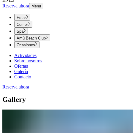
EN
ES
Reserva ahora
Menu
Estar
Comer
Spa
Amù Beach Club
Ocasiones
Actividades
Sobre nosotros
Ofertas
Galería
Contacto
Reserva ahora
Gallery​​​​‌ ‍ ​‍​‍‌‍ ‌ ​‍‌‍‍‌‌‍‌ ‌‍‍‌‌‍ ‍​‍​‍​ ‍‍​‍​‍‌ ​ ‌‍​‌‌‍ ‍‌‍‍‌‌ ‌​‌ ‍‌​‍ ‍‌‍‍‌‌‍ ​‍​‍​‍ ​​‍​‍‌‍‍​‌ ​‍‌‍‌‌‌‍‌‍​‍​‍​ ‍‍​‍​‍‌‍‍​‌ ‌​‌ ‌​‌ ​​‌ ​ ​ ‍‍​‍ ​‍ ‌‍ ​​‍ ‌‌‍​‌‌‍ ‍‌‍‌​​‍ ‌‌ ​‍​‍ ‌‌‍‍​‌‍ ‌ ‌​‌‍‌‌‌‍ ​‌ ​ ​‍ ‌‌ ​ ‌ ‌​‌ ‌‌‌‍‌​‌‍‍‌‌‍ ​‍ ‍‌ ‌‍‌‍‌‌‌ ​‍‌‍​ ‌‍‌‌‌‍ ​​‍ ‍‌‍​‌‌ ​​‌ ​​​‍ ‌‍‍‌‌‍ ‍‌ ‌​‌‍‌‌‌‍ ‍‌ ‌​​‍ ‌‍‌‌‌‍‌​‌‍‍‌‌ ‌​​‍ ‌‍ ‌‌‍ ‌‍‌​‌‍‌‌​ ‌‌ ​​‌ ​‍‌‍‌‌‌ ​ ‌‍‌‌‌‍ ‍‌ ‌​‌‍​‌‌ ‌​‌‍‍‌‌‍ ‌‍ ‍​ ‍ ‌‍‍‌‌‍‌​​ ‌​ ‌‍​ ‌‌‌‍‌‌​ ‌‍​ ‍‌‌‍‌‍‌‍​ ‌‍‌​​‍ ‌‌‍‌‌‌‍​‌​ ‌​​ ‍‌​‍ ‌​ ‌​​ ‍​‌‍‌‍‌‍​‍​‍ ‌‌‍​‌​ ‌ ​ ‌ ​ ‌​​‍ ‌​ ​ ‌‍​‌‌‍‌‌​ ​​​ ‍‌‌‍​ ‌‍​‌‌‍‌‌​ ​‌‌‍‌‍​ ​‌​ ​ ​ ‍ ‌ ‌​‌ ‍‌‌ ​​‌‍‌‌​ ‌‌‍‍​‌‍ ‌ ‌​‌‍‌‌‌‍ ​‌‌​ ‌‍‍‌‌ ‌​‌‍‌‌‌‌​​‌‍​‌‌‍‌ ‌‍‌‌​ ‍ ‌ ​​‌‍​‌‌ ‌​‌‍‍​​ ‌‌ ​​‌‍​‌‌‍‌ ‌‍‌‌‌​​‍‌ ‌‌‌‍‍‌‌‍ ​‌‍‌​‌‍‌‌‌ ​‍​‍‌‌​ ‌‌‌​​‍‌‌ ‌‍‍ ‌‍‌‌‌ ‍‌​‍‌‌​ ​ ‌​‌​​‍‌‌​ ​ ‌​‌​​‍‌‌​ ​‍​ ​‍​ ​‍‌‍‌​‌‍‌​​ ​‌​ ​ ‌‍‌‌‌‍‌‍​ ​​‌‍‌‍​ ‌​​ ​‌​ ‌‌​‍‌‌​ ​‍​ ​‍​‍‌‌​ ‌‌‌​‌​​‍ ‍‌‍‍​‌‍‌‌‌‍​‌‌‍‌​‌‍‍‌‌‍ ‍‌‍‌ ​ ‌‍​‍‌‍​‌‌ ​ ‌‍‌‌‌‌‌‌‌ ​‍‌‍ ​​ ‌‌‍‍​‌ ‌​‌ ‌​‌ ​​‌ ​ ​‍‌‌​ ​ ‌​​‌​‍‌‌​ ​‍‌​‌‍​‍‌‌​ ​‍‌​‌‍‌‍ ​​‍ ‌‌‍​‌‌‍ ‍‌‍‌​​‍ ‌‌ ​‍​‍ ‌‌‍‍​‌‍ ‌ ‌​‌‍‌‌‌‍ ​‌ ​ ​‍ ‌‌ ​ ‌ ‌​‌ ‌‌‌‍‌​‌‍‍‌‌‍ ​‍ ‍‌ ‌‍‌‍‌‌‌ ​‍‌‍​ ‌‍‌‌‌‍ ​​‍ ‍‌‍​‌‌ ​​‌ ​​​‍‌‍‌‍‍‌‌‍‌​​ ‌​ ‌‍​ ‌‌‌‍‌‌​ ‌‍​ ‍‌‌‍‌‍‌‍​ ‌‍‌​​‍ ‌‌‍‌‌‌‍​‌​ ‌​​ ‍‌​‍ ‌​ ‌​​ ‍​‌‍‌‍‌‍​‍​‍ ‌‌‍​‌​ ‌ ​ ‌ ​ ‌​​‍ ‌​ ​ ‌‍​‌‌‍‌‌​ ​​​ ‍‌‌‍​ ‌‍​‌‌‍‌‌​ ​‌‌‍‌‍​ ​‌​ ​ ​‍‌‍‌ ‌​‌ ‍‌‌ ​​‌‍‌‌​ ‌‌‍‍​‌‍ ‌ ‌​‌‍‌‌‌‍ ​‌‌​ ‌‍‍‌‌ ‌​‌‍‌‌‌‌​​‌‍​‌‌‍‌ ‌‍‌‌​‍‌‍‌ ​​‌‍​‌‌ ‌​‌‍‍​​ ‌‌ ​​‌‍​‌‌‍‌ ‌‍‌‌‌​​‍‌ ‌‌‌‍‍‌‌‍ ​‌‍‌​‌‍‌‌‌ ​‍​‍‌‌​ ‌‌‌​​‍‌‌ ‌‍‍ ‌‍‌‌‌ ‍‌​‍‌‌​ ​ ‌​‌​​‍‌‌​ ​ ‌​‌​​‍‌‌​ ​‍​ ​‍​ ​‍‌‍‌​‌‍‌​​ ​‌​ ​ ‌‍‌‌‌‍‌‍​ ​​‌‍‌‍​ ‌​​ ​‌​ ‌‌​‍‌‌​ ​‍​ ​‍​‍‌‌​ ‌‌‌​‌​​‍ ‍‌‍‍​‌‍‌‌‌‍​‌‌‍‌​‌‍‍‌‌‍ ‍‌‍‌ ​‍‌‍‌ ​​‌‍‌‌‌ ​‍‌ ​ ‌ ​​‌‍‌‌‌‍​ ‌ ‌​‌‍‍‌‌ ‌‍‌‍‌‌​ ‌‌ ​​‌ ‌‌‌‍​‍‌‍ ​‌‍‍‌‌ ​ ‌‍‍​‌‍‌‌‌‍‌​​‍​‍‌ ‌