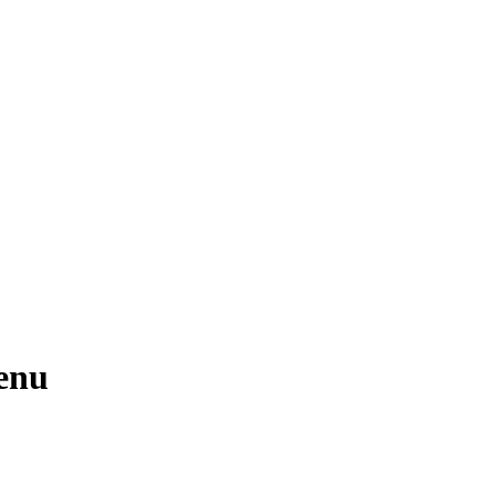
​ ‌‌ ‌​‌‍‍‌‌ ‌​‌‍ ​‌‍‌‌​‍‌‍‌ ​​‌‍‌‌‌ ​‍‌ ​ ‌ ​​‌‍‌‌‌‍​ ‌ ‌​‌‍‍‌‌ ‌‍‌‍‌‌​ ‌‌ ​​‌ ‌‌‌‍​‍‌‍ ​‌‍‍‌‌ ​ ‌‍‍​‌‍‌‌‌‍‌​​‍​‍‌ ‌