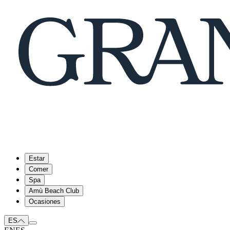
Estar
Comer
Spa
Amù Beach Club
Ocasiones
ES