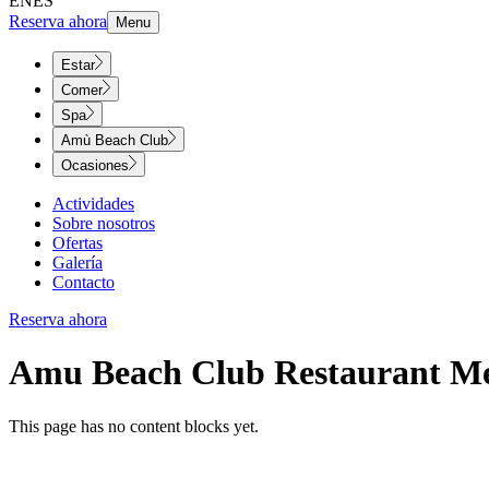
EN
ES
Reserva ahora
Menu
Estar
Comer
Spa
Amù Beach Club
Ocasiones
Actividades
Sobre nosotros
Ofertas
Galería
Contacto
Reserva ahora
Amu Beach Club Restaurant Menu​​​​‌ ‍ ​‍​‍‌‍ ‌ ​‍‌‍‍‌‌‍‌ ‌‍‍‌‌‍ ‍​‍​‍​ ‍‍​‍​‍‌ ​ ‌‍​‌‌‍ ‍‌‍‍‌‌ ‌​‌ ‍‌​‍ ‍‌‍‍‌‌‍ ​‍​‍​‍ ​​‍​‍‌‍‍​‌ ​‍‌‍‌‌‌‍‌‍​‍​‍​ ‍‍​‍​‍‌‍‍​‌ ‌​‌ ‌​‌ ​​‌ ​ ​ ‍‍​‍ ​‍ ‌‍ ​​‍ ‌‌‍​‌‌‍ ‍‌‍‌​​‍ ‌‌ ​‍​‍ ‌‌‍‍​‌‍ ‌ ‌​‌‍‌‌‌‍ ​‌ ​ ​‍ ‌‌ ​ ‌ ‌​‌ ‌‌‌‍‌​‌‍‍‌‌‍ ​‍ ‍‌ ‌‍‌‍‌‌‌ ​‍‌‍​ ‌‍‌‌‌‍ ​​‍ ‍‌‍​‌‌ ​​‌ ​​​‍ ‌‍‍‌‌‍ ‍‌ ‌​‌‍‌‌‌‍ ‍‌ ‌​​‍ ‌‍‌‌‌‍‌​‌‍‍‌‌ ‌​​‍ ‌‍ ‌‌‍ ‌‍‌​‌‍‌‌​ ‌‌ ​​‌ ​‍‌‍‌‌‌ ​ ‌‍‌‌‌‍ ‍‌ ‌​‌‍​‌‌ ‌​‌‍‍‌‌‍ ‌‍ ‍​ ‍ ‌‍‍‌‌‍‌​​ ‌‌‍‌‍​ ​ ​ ‍‌​ ‌​​ ​‌​ ‍​​ ​ ​ ​‌​‍ ‌‌‍‌‌​ ​ ​ ‌‍​ ‍​​‍ ‌​ ‌​‌‍‌‌​ ‌‌‌‍​‍​‍ ‌‌‍​‌‌‍‌‍‌‍‌‍​ ‌​​‍ ‌‌‍​‍‌‍‌‌‌‍​ ‌‍‌​‌‍​ ​ ​‍​ ​​‌‍​‌​ ​‍‌‍‌‌​ ‍‌‌‍‌‍​ ‍ ‌ ‌​‌ ‍‌‌ ​​‌‍‌‌​ ‌‌‍‍​‌‍ ‌ ‌​‌‍‌‌‌‍ ​‌‌​ ‌‍‍‌‌ ‌​‌‍‌‌‌‌​​‌‍​‌‌‍‌ ‌‍‌‌​ ‍ ‌ ​​‌‍​‌‌ ‌​‌‍‍​​ ‌‌ ‌​‌‍‍‌‌ ‌​‌‍ ​‌‍‌‌​ ‌‍​‍‌‍​‌‌ ​ ‌‍‌‌‌‌‌‌‌ ​‍‌‍ ​​ ‌‌‍‍​‌ ‌​‌ ‌​‌ ​​‌ ​ ​‍‌‌​ ​ ‌​​‌​‍‌‌​ ​‍‌​‌‍​‍‌‌​ ​‍‌​‌‍‌‍ ​​‍ ‌‌‍​‌‌‍ ‍‌‍‌​​‍ ‌‌ ​‍​‍ ‌‌‍‍​‌‍ ‌ ‌​‌‍‌‌‌‍ ​‌ ​ ​‍ ‌‌ ​ ‌ ‌​‌ ‌‌‌‍‌​‌‍‍‌‌‍ ​‍ ‍‌ ‌‍‌‍‌‌‌ ​‍‌‍​ ‌‍‌‌‌‍ ​​‍ ‍‌‍​‌‌ ​​‌ ​​​‍‌‍‌‍‍‌‌‍‌​​ ‌‌‍‌‍​ ​ ​ ‍‌​ ‌​​ ​‌​ ‍​​ ​ ​ ​‌​‍ ‌‌‍‌‌​ ​ ​ ‌‍​ ‍​​‍ ‌​ ‌​‌‍‌‌​ ‌‌‌‍​‍​‍ ‌‌‍​‌‌‍‌‍‌‍‌‍​ ‌​​‍ ‌‌‍​‍‌‍‌‌‌‍​ ‌‍‌​‌‍​ ​ ​‍​ ​​‌‍​‌​ ​‍‌‍‌‌​ ‍‌‌‍‌‍​‍‌‍‌ ‌​‌ ‍‌‌ ​​‌‍‌‌​ ‌‌‍‍​‌‍ ‌ ‌​‌‍‌‌‌‍ ​‌‌​ ‌‍‍‌‌ ‌​‌‍‌‌‌‌​​‌‍​‌‌‍‌ ‌‍‌‌​‍‌‍‌ ​​‌‍​‌‌ ‌​‌‍‍​
This page has no content blocks yet.