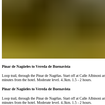
Pinar de Nagüeles to Vereda de Buenavista​​​​‌ ‍ ​‍​‍‌‍ ‌ ​‍‌‍‍‌‌‍‌ ‌‍‍‌‌‍ ‍​‍​‍​ ‍‍​‍​‍‌ ​ ‌‍​‌‌‍ ‍‌‍‍‌‌ ‌​‌ ‍‌​‍ ‍‌‍‍‌‌‍ ​‍​‍​‍ ​​‍​‍‌‍‍​‌ ​‍‌‍‌‌‌‍‌‍​‍​‍​ ‍‍​‍​‍‌‍‍​‌ ‌​‌ ‌​‌ ​​‌ ​ ​ ‍‍​‍ ​‍ ‌‍ ​​‍ ‌‌‍​‌‌‍ ‍‌‍‌​​‍ ‌‌ ​‍​‍ ‌‌‍‍​‌‍ ‌ ‌​‌‍‌‌‌‍ ​‌ ​ ​‍ ‌‌ ​ ‌ ‌​‌ ‌‌‌‍‌​‌‍‍‌‌‍ ​‍ ‍‌ ‌‍‌‍‌‌‌ ​‍‌‍​ ‌‍‌‌‌‍ ​​‍ ‍‌‍​‌‌ ​​‌ ​​​‍ ‌‍‍‌‌‍ ‍‌ ‌​‌‍‌‌‌‍ ‍‌ ‌​​‍ ‌‍‌‌‌‍‌​‌‍‍‌‌ ‌​​‍ ‌‍ ‌‌‍ ‌‍‌​‌‍‌‌​ ‌‌ ​​‌ ​‍‌‍‌‌‌ ​ ‌‍‌‌‌‍ ‍‌ ‌​‌‍​‌‌ ‌​‌‍‍‌‌‍ ‌‍ ‍​ ‍ ‌‍‍‌‌‍‌​​ ‌​ ​ ​ ‍‌‌‍‌‌​ ‌​​ ‌‍​ ‌‍​ ‍​​ ‌‌​‍ ‌​ ​‌​ ​‍‌‍​‍‌‍​ ​‍ ‌​ ‌​​ ​ ‌‍‌​​ ​‌​‍ ‌‌‍​‍​ ‌‌‌‍​ ‌‍‌‌​‍ ‌​ ​ ​ ‌‍‌‍​ ‌‍‌​‌‍‌‌​ ‌‍‌‍‌​​ ‌ ‌‍​‌​ ​‌​ ​‍​ ​ ​ ‍ ‌ ‌​‌ ‍‌‌ ​​‌‍‌‌​ ‌‌‍‍​‌‍ ‌ ‌​‌‍‌‌‌‍ ​‌‌​ ‌‍‍‌‌ ‌​‌‍‌‌‌‌​​‌‍​‌‌‍‌ ‌‍‌‌​ ‍ ‌ ​​‌‍​‌‌ ‌​‌‍‍​​ ‌‌ ​​‌‍​‌‌‍‌ ‌‍‌‌‌​​‍‌ ‌‌‌‍‍‌‌‍ ​‌‍‌​‌‍‌‌‌ ​‍​‍‌‌​ ‌‌‌​​‍‌‌ ‌‍‍ ‌‍‌‌‌ ‍‌​‍‌‌​ ​ ‌​‌​​‍‌‌​ ​ ‌​‌​​‍‌‌​ ​‍​ ​‍‌‍‌‌​ ​‍​ ‌‌​ ​‌​ ‌‌​ ‌ ‌‍‌‌​ ​ ‌‍‌‍​ ​ ​ ‌‌​ ‌‍​‍‌‌​ ​‍​ ​‍​‍‌‌​ ‌‌‌​‌​​‍ ‍‌ ​ ‌‍‌‌‌‍​ ‌ ‌​‌‍‍‌‌‍ ‌‍ ‍‌ ​ ​‍‌‌​ ‌‌‌​​‍‌‌ ‌‍‍ ‌‍‌‌‌ ‍‌​‍‌‌​ ​ ‌​‌​​‍‌‌​ ​ ‌​‌​​‍‌‌​ ​‍​ ​‍​ ​‍‌‍​‍​ ‌​​ ‌​‌‍​ ​ ‌ ​ ‌ ​ ‌​​ ‍​‌‍‌‌‌‍​‌​ ​​​‍‌‌​ ​‍​ ​‍​‍‌‌​ ‌‌‌​‌​​‍ ‍‌ ​ ‌‍‌‌‌‍​ ‌ ‌​‌‍‍‌‌‍ ‌‍ ‍‌​​ ‌‍ ‌‍ ‍‌ ‌​‌‍‌‌‌‍ ‍‌ ‌​​‍‌‌​ ‌‌‌​​‍‌‌ ‌‍‍ ‌‍‌‌‌ ‍‌​‍‌‌​ ​ ‌​‌​​‍‌‌​ ​ ‌​‌​​‍‌‌​ ​‍​ ​‍​ ‌ ​ ‍​​ ‌‍‌‍‌‌​ ​‌​ ‌‌​ ​ ​ ‌‍‌‍‌‍‌‍​‌​ ‍‌‌‍​‌​‍‌‌​ ​‍​ ​‍​‍‌‌​ ‌‌‌​‌​​‍ ‍‌ ‌​‌‍‍‌‌ ‌​‌‍ ​‌‍‌‌​ ‌‍​‍‌‍​‌‌ ​ ‌‍‌‌‌‌‌‌‌ ​‍‌‍ ​​ ‌‌‍‍​‌ ‌​‌ ‌​‌ ​​‌ ​ ​‍‌‌​ ​ ‌​​‌​‍‌‌​ ​‍‌​‌‍​‍‌‌​ ​‍‌​‌‍‌‍ ​​‍ ‌‌‍​‌‌‍ ‍‌‍‌​​‍ ‌‌ ​‍​‍ ‌‌‍‍​‌‍ ‌ ‌​‌‍‌‌‌‍ ​‌ ​ ​‍ ‌‌ ​ ‌ ‌​‌ ‌‌‌‍‌​‌‍‍‌‌‍ ​‍ ‍‌ ‌‍‌‍‌‌‌ ​‍‌‍​ ‌‍‌‌‌‍ ​​‍ ‍‌‍​‌‌ ​​‌ ​​​‍‌‍‌‍‍‌‌‍‌​​ ‌​ ​ ​ ‍‌‌‍‌‌​ ‌​​ ‌‍​ ‌‍​ ‍​​ ‌‌​‍ ‌​ ​‌​ ​‍‌‍​‍‌‍​ ​‍ ‌​ ‌​​ ​ ‌‍‌​​ ​‌​‍ ‌‌‍​‍​ ‌‌‌‍​ ‌‍‌‌​‍ ‌​ ​ ​ ‌‍‌‍​ ‌‍‌​‌‍‌‌​ ‌‍‌‍‌​​ ‌ ‌‍​‌​ ​‌​ ​‍​ ​ ​‍‌‍‌ ‌​‌ ‍‌‌ ​​‌‍‌‌​ ‌‌‍‍​‌‍ ‌ ‌​‌‍‌‌‌‍ ​‌‌​ ‌‍‍‌‌ ‌​‌‍‌‌‌‌​​‌‍​‌‌‍‌ ‌‍‌‌​‍‌‍‌ ​​‌‍​‌‌ ‌​‌‍‍​​ ‌‌ ​​‌‍​‌‌‍‌ ‌‍‌‌‌​​‍‌ ‌‌‌‍‍‌‌‍ ​‌‍‌​‌‍‌‌‌ ​‍​‍‌‌​ ‌‌‌​​‍‌‌ ‌‍‍ ‌‍‌‌‌ ‍‌​‍‌‌​ ​ ‌​‌​​‍‌‌​ ​ ‌​‌​​‍‌‌​ ​‍​ ​‍‌‍‌‌​ ​‍​ ‌‌​ ​‌​ ‌‌​ ‌ ‌‍‌‌​ ​ ‌‍‌‍​ ​ ​ ‌‌​ ‌‍​‍‌‌​ ​‍​ ​‍​‍‌‌​ ‌‌‌​‌​​‍ ‍‌ ​ ‌‍‌‌‌‍​ ‌ ‌​‌‍‍‌‌‍ ‌‍ ‍‌ ​ ​‍‌‌​ ‌‌‌​​‍‌‌ ‌‍‍ ‌‍‌‌‌ ‍‌​‍‌‌​ ​ ‌​‌​​‍‌‌​ ​ ‌​‌​​‍‌‌​ ​‍​ ​‍​ ​‍‌‍​‍​ ‌​​ ‌​‌‍​ ​ ‌ ​ ‌ ​ ‌​​ ‍​‌‍‌‌‌‍​‌​ ​​​‍‌‌​ ​‍​ ​‍​‍‌‌​ ‌‌‌​‌​​‍ ‍‌ ​ ‌‍‌‌‌‍​ ‌ ‌​‌‍‍‌‌‍ ‌‍ ‍‌​​ ‌‍ ‌‍ ‍‌ ‌​‌‍‌‌‌‍ ‍‌ ‌​​‍‌‌​ ‌‌‌​​‍‌‌ ‌‍‍ ‌‍‌‌‌ ‍‌​‍‌‌​ ​ ‌​‌​​‍‌‌​ ​ ‌​‌​​‍‌‌​ ​‍​ ​‍​ ‌ ​ ‍​​ ‌‍‌‍‌‌​ ​‌​ ‌‌​ ​ ​ ‌‍‌‍‌‍‌‍​‌​ ‍‌‌‍​‌​‍‌‌​ ​‍​ ​‍​‍‌‌​ ‌‌‌​‌​​‍ ‍‌ ‌​‌‍‍‌‌ ‌​‌‍ ​‌‍‌‌​‍‌‍‌ ​​‌‍‌‌‌ ​‍‌ ​ ‌ ​​‌‍‌‌‌‍​ ‌ ‌​‌‍‍‌‌ ‌‍‌‍‌‌​ ‌‌ ​​‌ ‌‌‌‍​‍‌‍ ​‌‍‍‌‌ ​ ‌‍‍​‌‍‌‌‌‍‌​​‍​‍‌ ‌
Loop trail, through the Pinar de Nagëlas. Start off at Calle Albinoni
minutes from the hotel. Moderate level. 4.3km. 1.5 - 2 hours.​​​​‌ ‍ ​‍​‍‌‍ ‌ ​‍‌‍‍‌‌‍‌ ‌‍‍‌‌‍ ‍​‍​‍​ ‍‍​‍​‍‌ ​ ‌‍​‌‌‍ ‍‌‍‍‌‌ ‌​‌ ‍‌​‍ ‍‌‍‍‌‌‍ ​‍​‍​‍ ​​‍​‍‌‍‍​‌ ​‍‌‍‌‌‌‍‌‍​‍​‍​ ‍‍​‍​‍‌‍‍​‌ ‌​‌ ‌​‌ ​​‌ ​ ​ ‍‍​‍ ​‍ ‌‍ ​​‍ ‌‌‍​‌‌‍ ‍‌‍‌​​‍ ‌‌ ​‍​‍ ‌‌‍‍​‌‍ ‌ ‌​‌‍‌‌‌‍ ​‌ ​ ​‍ ‌‌ ​ ‌ ‌​‌ ‌‌‌‍‌​‌‍‍‌‌‍ ​‍ ‍‌ ‌‍‌‍‌‌‌ ​‍‌‍​ ‌‍‌‌‌‍ ​​‍ ‍‌‍​‌‌ ​​‌ ​​​‍ ‌‍‍‌‌‍ ‍‌ ‌​‌‍‌‌‌‍ ‍‌ ‌​​‍ ‌‍‌‌‌‍‌​‌‍‍‌‌ ‌​​‍ ‌‍ ‌‌‍ ‌‍‌​‌‍‌‌​ ‌‌ ​​‌ ​‍‌‍‌‌‌ ​ ‌‍‌‌‌‍ ‍‌ ‌​‌‍​‌‌ ‌​‌‍‍‌‌‍ ‌‍ ‍​ ‍ ‌‍‍‌‌‍‌​​ ‌​ ​ ​ ‍‌‌‍‌‌​ ‌​​ ‌‍​ ‌‍​ ‍​​ ‌‌​‍ ‌​ ​‌​ ​‍‌‍​‍‌‍​ ​‍ ‌​ ‌​​ ​ ‌‍‌​​ ​‌​‍ ‌‌‍​‍​ ‌‌‌‍​ ‌‍‌‌​‍ ‌​ ​ ​ ‌‍‌‍​ ‌‍‌​‌‍‌‌​ ‌‍‌‍‌​​ ‌ ‌‍​‌​ ​‌​ ​‍​ ​ ​ ‍ ‌ ‌​‌ ‍‌‌ ​​‌‍‌‌​ ‌‌‍‍​‌‍ ‌ ‌​‌‍‌‌‌‍ ​‌‌​ ‌‍‍‌‌ ‌​‌‍‌‌‌‌​​‌‍​‌‌‍‌ ‌‍‌‌​ ‍ ‌ ​​‌‍​‌‌ ‌​‌‍‍​​ ‌‌ ​​‌‍​‌‌‍‌ ‌‍‌‌‌​​‍‌ ‌‌‌‍‍‌‌‍ ​‌‍‌​‌‍‌‌‌ ​‍​‍‌‌​ ‌‌‌​​‍‌‌ ‌‍‍ ‌‍‌‌‌ ‍‌​‍‌‌​ ​ ‌​‌​​‍‌‌​ ​ ‌​‌​​‍‌‌​ ​‍​ ​‍‌‍‌‌​ ​‍​ ‌‌​ ​‌​ ‌‌​ ‌ ‌‍‌‌​ ​ ‌‍‌‍​ ​ ​ ‌‌​ ‌‍​‍‌‌​ ​‍​ ​‍​‍‌‌​ ‌‌‌​‌​​‍ ‍‌ ​ ‌‍‌‌‌‍​ ‌ ‌​‌‍‍‌‌‍ ‌‍ ‍‌ ​ ​‍‌‌​ ‌‌‌​​‍‌‌ ‌‍‍ ‌‍‌‌‌ ‍‌​‍‌‌​ ​ ‌​‌​​‍‌‌​ ​ ‌​‌​​‍‌‌​ ​‍​ ​‍​ ​‍‌‍​‍​ ‌​​ ‌​‌‍​ ​ ‌ ​ ‌ ​ ‌​​ ‍​‌‍‌‌‌‍​‌​ ​​​‍‌‌​ ​‍​ ​‍​‍‌‌​ ‌‌‌​‌​​‍ ‍‌ ​ ‌‍‌‌‌‍​ ‌ ‌​‌‍‍‌‌‍ ‌‍ ‍‌​​ ‌‍ ‌‍ ‍‌ ‌​‌‍‌‌‌‍ ‍‌ ‌​​‍‌‌​ ‌‌‌​​‍‌‌ ‌‍‍ ‌‍‌‌‌ ‍‌​‍‌‌​ ​ ‌​‌​​‍‌‌​ ​ ‌​‌​​‍‌‌​ ​‍​ ​‍​ ‌ ​ ‍​​ ‌‍‌‍‌‌​ ​‌​ ‌‌​ ​ ​ ‌‍‌‍‌‍‌‍​‌​ ‍‌‌‍​‌​‍‌‌​ ​‍​ ​‍​‍‌‌​ ‌‌‌​‌​​‍ ‍‌‍​‍‌‍ ‌‍‌​‌ ‍‌​ ‌‍​‍‌‍​‌‌ ​ ‌‍‌‌‌‌‌‌‌ ​‍‌‍ ​​ ‌‌‍‍​‌ ‌​‌ ‌​‌ ​​‌ ​ ​‍‌‌​ ​ ‌​​‌​‍‌‌​ ​‍‌​‌‍​‍‌‌​ ​‍‌​‌‍‌‍ ​​‍ ‌‌‍​‌‌‍ ‍‌‍‌​​‍ ‌‌ ​‍​‍ ‌‌‍‍​‌‍ ‌ ‌​‌‍‌‌‌‍ ​‌ ​ ​‍ ‌‌ ​ ‌ ‌​‌ ‌‌‌‍‌​‌‍‍‌‌‍ ​‍ ‍‌ ‌‍‌‍‌‌‌ ​‍‌‍​ ‌‍‌‌‌‍ ​​‍ ‍‌‍​‌‌ ​​‌ ​​​‍‌‍‌‍‍‌‌‍‌​​ ‌​ ​ ​ ‍‌‌‍‌‌​ ‌​​ ‌‍​ ‌‍​ ‍​​ ‌‌​‍ ‌​ ​‌​ ​‍‌‍​‍‌‍​ ​‍ ‌​ ‌​​ ​ ‌‍‌​​ ​‌​‍ ‌‌‍​‍​ ‌‌‌‍​ ‌‍‌‌​‍ ‌​ ​ ​ ‌‍‌‍​ ‌‍‌​‌‍‌‌​ ‌‍‌‍‌​​ ‌ ‌‍​‌​ ​‌​ ​‍​ ​ ​‍‌‍‌ ‌​‌ ‍‌‌ ​​‌‍‌‌​ ‌‌‍‍​‌‍ ‌ ‌​‌‍‌‌‌‍ ​‌‌​ ‌‍‍‌‌ ‌​‌‍‌‌‌‌​​‌‍​‌‌‍‌ ‌‍‌‌​‍‌‍‌ ​​‌‍​‌‌ ‌​‌‍‍​​ ‌‌ ​​‌‍​‌‌‍‌ ‌‍‌‌‌​​‍‌ ‌‌‌‍‍‌‌‍ ​‌‍‌​‌‍‌‌‌ ​‍​‍‌‌​ ‌‌‌​​‍‌‌ ‌‍‍ ‌‍‌‌‌ ‍‌​‍‌‌​ ​ ‌​‌​​‍‌‌​ ​ ‌​‌​​‍‌‌​ ​‍​ ​‍‌‍‌‌​ ​‍​ ‌‌​ ​‌​ ‌‌​ ‌ ‌‍‌‌​ ​ ‌‍‌‍​ ​ ​ ‌‌​ ‌‍​‍‌‌​ ​‍​ ​‍​‍‌‌​ ‌‌‌​‌​​‍ ‍‌ ​ ‌‍‌‌‌‍​ ‌ ‌​‌‍‍‌‌‍ ‌‍ ‍‌ ​ ​‍‌‌​ ‌‌‌​​‍‌‌ ‌‍‍ ‌‍‌‌‌ ‍‌​‍‌‌​ ​ ‌​‌​​‍‌‌​ ​ ‌​‌​​‍‌‌​ ​‍​ ​‍​ ​‍‌‍​‍​ ‌​​ ‌​‌‍​ ​ ‌ ​ ‌ ​ ‌​​ ‍​‌‍‌‌‌‍​‌​ ​​​‍‌‌​ ​‍​ ​‍​‍‌‌​ ‌‌‌​‌​​‍ ‍‌ ​ ‌‍‌‌‌‍​ ‌ ‌​‌‍‍‌‌‍ ‌‍ ‍‌​​ ‌‍ ‌‍ ‍‌ ‌​‌‍‌‌‌‍ ‍‌ ‌​​‍‌‌​ ‌‌‌​​‍‌‌ ‌‍‍ ‌‍‌‌‌ ‍‌​‍‌‌​ ​ ‌​‌​​‍‌‌​ ​ ‌​‌​​‍‌‌​ ​‍​ ​‍​ ‌ ​ ‍​​ ‌‍‌‍‌‌​ ​‌​ ‌‌​ ​ ​ ‌‍‌‍‌‍‌‍​‌​ ‍‌‌‍​‌​‍‌‌​ ​‍​ ​‍​‍‌‌​ ‌‌‌​‌​​‍ ‍‌‍​‍‌‍ ‌‍‌​‌ ‍‌​‍‌‍‌ ​​‌‍‌‌‌ ​‍‌ ​ ‌ ​​‌‍‌‌‌‍​ ‌ ‌​‌‍‍‌‌ ‌‍‌‍‌‌​ ‌‌ ​​‌ ‌‌‌‍​‍‌‍ ​‌‍‍‌‌ ​ ‌‍‍​‌‍‌‌‌‍‌​​‍​‍‌ ‌
Pinar de Nagüeles to Vereda de Buenavista​​​​‌ ‍ ​‍​‍‌‍ ‌ ​‍‌‍‍‌‌‍‌ ‌‍‍‌‌‍ ‍​‍​‍​ ‍‍​‍​‍‌ ​ ‌‍​‌‌‍ ‍‌‍‍‌‌ ‌​‌ ‍‌​‍ ‍‌‍‍‌‌‍ ​‍​‍​‍ ​​‍​‍‌‍‍​‌ ​‍‌‍‌‌‌‍‌‍​‍​‍​ ‍‍​‍​‍‌‍‍​‌ ‌​‌ ‌​‌ ​​‌ ​ ​ ‍‍​‍ ​‍ ‌‍ ​​‍ ‌‌‍​‌‌‍ ‍‌‍‌​​‍ ‌‌ ​‍​‍ ‌‌‍‍​‌‍ ‌ ‌​‌‍‌‌‌‍ ​‌ ​ ​‍ ‌‌ ​ ‌ ‌​‌ ‌‌‌‍‌​‌‍‍‌‌‍ ​‍ ‍‌ ‌‍‌‍‌‌‌ ​‍‌‍​ ‌‍‌‌‌‍ ​​‍ ‍‌‍​‌‌ ​​‌ ​​​‍ ‌‍‍‌‌‍ ‍‌ ‌​‌‍‌‌‌‍ ‍‌ ‌​​‍ ‌‍‌‌‌‍‌​‌‍‍‌‌ ‌​​‍ ‌‍ ‌‌‍ ‌‍‌​‌‍‌‌​ ‌‌ ​​‌ ​‍‌‍‌‌‌ ​ ‌‍‌‌‌‍ ‍‌ ‌​‌‍​‌‌ ‌​‌‍‍‌‌‍ ‌‍ ‍​ ‍ ‌‍‍‌‌‍‌​​ ‌​ ​ ​ ‍‌‌‍‌‌​ ‌​​ ‌‍​ ‌‍​ ‍​​ ‌‌​‍ ‌​ ​‌​ ​‍‌‍​‍‌‍​ ​‍ ‌​ ‌​​ ​ ‌‍‌​​ ​‌​‍ ‌‌‍​‍​ ‌‌‌‍​ ‌‍‌‌​‍ ‌​ ​ ​ ‌‍‌‍​ ‌‍‌​‌‍‌‌​ ‌‍‌‍‌​​ ‌ ‌‍​‌​ ​‌​ ​‍​ ​ ​ ‍ ‌ ‌​‌ ‍‌‌ ​​‌‍‌‌​ ‌‌‍‍​‌‍ ‌ ‌​‌‍‌‌‌‍ ​‌‌​ ‌‍‍‌‌ ‌​‌‍‌‌‌‌​​‌‍​‌‌‍‌ ‌‍‌‌​ ‍ ‌ ​​‌‍​‌‌ ‌​‌‍‍​​ ‌‌ ​​‌‍​‌‌‍‌ ‌‍‌‌‌​​‍‌ ‌‌‌‍‍‌‌‍ ​‌‍‌​‌‍‌‌‌ ​‍​‍‌‌​ ‌‌‌​​‍‌‌ ‌‍‍ ‌‍‌‌‌ ‍‌​‍‌‌​ ​ ‌​‌​​‍‌‌​ ​ ‌​‌​​‍‌‌​ ​‍​ ​‍‌‍‌‌​ ​‍​ ‌‌​ ​‌​ ‌‌​ ‌ ‌‍‌‌​ ​ ‌‍‌‍​ ​ ​ ‌‌​ ‌‍​‍‌‌​ ​‍​ ​‍​‍‌‌​ ‌‌‌​‌​​‍ ‍‌ ​ ‌‍‌‌‌‍​ ‌ ‌​‌‍‍‌‌‍ ‌‍ ‍‌ ​ ​‍‌‌​ ‌‌‌​​‍‌‌ ‌‍‍ ‌‍‌‌‌ ‍‌​‍‌‌​ ​ ‌​‌​​‍‌‌​ ​ ‌​‌​​‍‌‌​ ​‍​ ​‍​ ​‍‌‍​‍​ ‌​​ ‌​‌‍​ ​ ‌ ​ ‌ ​ ‌​​ ‍​‌‍‌‌‌‍​‌​ ​​​‍‌‌​ ​‍​ ​‍​‍‌‌​ ‌‌‌​‌​​‍ ‍‌ ​ ‌‍‌‌‌‍​ ‌ ‌​‌‍‍‌‌‍ ‌‍ ‍‌​​ ‌‍ ‌‍ ‍‌ ‌​‌‍‌‌‌‍ ‍‌ ‌​​‍‌‌​ ‌‌‌​​‍‌‌ ‌‍‍ ‌‍‌‌‌ ‍‌​‍‌‌​ ​ ‌​‌​​‍‌‌​ ​ ‌​‌​​‍‌‌​ ​‍​ ​‍​ ‌ ​ ‍​​ ‌‍‌‍‌‌​ ​‌​ ‌‌​ ​ ​ ‌‍‌‍‌‍‌‍​‌​ ‍‌‌‍​‌​‍‌‌​ ​‍​ ​‍​‍‌‌​ ‌‌‌​‌​​‍ ‍‌ ‌​‌‍‍‌‌ ‌​‌‍ ​‌‍‌‌​ ‌‍​‍‌‍​‌‌ ​ ‌‍‌‌‌‌‌‌‌ ​‍‌‍ ​​ ‌‌‍‍​‌ ‌​‌ ‌​‌ ​​‌ ​ ​‍‌‌​ ​ ‌​​‌​‍‌‌​ ​‍‌​‌‍​‍‌‌​ ​‍‌​‌‍‌‍ ​​‍ ‌‌‍​‌‌‍ ‍‌‍‌​​‍ ‌‌ ​‍​‍ ‌‌‍‍​‌‍ ‌ ‌​‌‍‌‌‌‍ ​‌ ​ ​‍ ‌‌ ​ ‌ ‌​‌ ‌‌‌‍‌​‌‍‍‌‌‍ ​‍ ‍‌ ‌‍‌‍‌‌‌ ​‍‌‍​ ‌‍‌‌‌‍ ​​‍ ‍‌‍​‌‌ ​​‌ ​​​‍‌‍‌‍‍‌‌‍‌​​ ‌​ ​ ​ ‍‌‌‍‌‌​ ‌​​ ‌‍​ ‌‍​ ‍​​ ‌‌​‍ ‌​ ​‌​ ​‍‌‍​‍‌‍​ ​‍ ‌​ ‌​​ ​ ‌‍‌​​ ​‌​‍ ‌‌‍​‍​ ‌‌‌‍​ ‌‍‌‌​‍ ‌​ ​ ​ ‌‍‌‍​ ‌‍‌​‌‍‌‌​ ‌‍‌‍‌​​ ‌ ‌‍​‌​ ​‌​ ​‍​ ​ ​‍‌‍‌ ‌​‌ ‍‌‌ ​​‌‍‌‌​ ‌‌‍‍​‌‍ ‌ ‌​‌‍‌‌‌‍ ​‌‌​ ‌‍‍‌‌ ‌​‌‍‌‌‌‌​​‌‍​‌‌‍‌ ‌‍‌‌​‍‌‍‌ ​​‌‍​‌‌ ‌​‌‍‍​​ ‌‌ ​​‌‍​‌‌‍‌ ‌‍‌‌‌​​‍‌ ‌‌‌‍‍‌‌‍ ​‌‍‌​‌‍‌‌‌ ​‍​‍‌‌​ ‌‌‌​​‍‌‌ ‌‍‍ ‌‍‌‌‌ ‍‌​‍‌‌​ ​ ‌​‌​​‍‌‌​ ​ ‌​‌​​‍‌‌​ ​‍​ ​‍‌‍‌‌​ ​‍​ ‌‌​ ​‌​ ‌‌​ ‌ ‌‍‌‌​ ​ ‌‍‌‍​ ​ ​ ‌‌​ ‌‍​‍‌‌​ ​‍​ ​‍​‍‌‌​ ‌‌‌​‌​​‍ ‍‌ ​ ‌‍‌‌‌‍​ ‌ ‌​‌‍‍‌‌‍ ‌‍ ‍‌ ​ ​‍‌‌​ ‌‌‌​​‍‌‌ ‌‍‍ ‌‍‌‌‌ ‍‌​‍‌‌​ ​ ‌​‌​​‍‌‌​ ​ ‌​‌​​‍‌‌​ ​‍​ ​‍​ ​‍‌‍​‍​ ‌​​ ‌​‌‍​ ​ ‌ ​ ‌ ​ ‌​​ ‍​‌‍‌‌‌‍​‌​ ​​​‍‌‌​ ​‍​ ​‍​‍‌‌​ ‌‌‌​‌​​‍ ‍‌ ​ ‌‍‌‌‌‍​ ‌ ‌​‌‍‍‌‌‍ ‌‍ ‍‌​​ ‌‍ ‌‍ ‍‌ ‌​‌‍‌‌‌‍ ‍‌ ‌​​‍‌‌​ ‌‌‌​​‍‌‌ ‌‍‍ ‌‍‌‌‌ ‍‌​‍‌‌​ ​ ‌​‌​​‍‌‌​ ​ ‌​‌​​‍‌‌​ ​‍​ ​‍​ ‌ ​ ‍​​ ‌‍‌‍‌‌​ ​‌​ ‌‌​ ​ ​ ‌‍‌‍‌‍‌‍​‌​ ‍‌‌‍​‌​‍‌‌​ ​‍​ ​‍​‍‌‌​ ‌‌‌​‌​​‍ ‍‌ ‌​‌‍‍‌‌ ‌​‌‍ ​‌‍‌‌​‍‌‍‌ ​​‌‍‌‌‌ ​‍‌ ​ ‌ ​​‌‍‌‌‌‍​ ‌ ‌​‌‍‍‌‌ ‌‍‌‍‌‌​ ‌‌ ​​‌ ‌‌‌‍​‍‌‍ ​‌‍‍‌‌ ​ ‌‍‍​‌‍‌‌‌‍‌​​‍​‍‌ ‌
Loop trail, through the Pinar de Nagëlas. Start off at Calle Albinoni
minutes from the hotel. Moderate level. 4.3km. 1.5 - 2 hours.​​​​‌ ‍ ​‍​‍‌‍ ‌ ​‍‌‍‍‌‌‍‌ ‌‍‍‌‌‍ ‍​‍​‍​ ‍‍​‍​‍‌ ​ ‌‍​‌‌‍ ‍‌‍‍‌‌ ‌​‌ ‍‌​‍ ‍‌‍‍‌‌‍ ​‍​‍​‍ ​​‍​‍‌‍‍​‌ ​‍‌‍‌‌‌‍‌‍​‍​‍​ ‍‍​‍​‍‌‍‍​‌ ‌​‌ ‌​‌ ​​‌ ​ ​ ‍‍​‍ ​‍ ‌‍ ​​‍ ‌‌‍​‌‌‍ ‍‌‍‌​​‍ ‌‌ ​‍​‍ ‌‌‍‍​‌‍ ‌ ‌​‌‍‌‌‌‍ ​‌ ​ ​‍ ‌‌ ​ ‌ ‌​‌ ‌‌‌‍‌​‌‍‍‌‌‍ ​‍ ‍‌ ‌‍‌‍‌‌‌ ​‍‌‍​ ‌‍‌‌‌‍ ​​‍ ‍‌‍​‌‌ ​​‌ ​​​‍ ‌‍‍‌‌‍ ‍‌ ‌​‌‍‌‌‌‍ ‍‌ ‌​​‍ ‌‍‌‌‌‍‌​‌‍‍‌‌ ‌​​‍ ‌‍ ‌‌‍ ‌‍‌​‌‍‌‌​ ‌‌ ​​‌ ​‍‌‍‌‌‌ ​ ‌‍‌‌‌‍ ‍‌ ‌​‌‍​‌‌ ‌​‌‍‍‌‌‍ ‌‍ ‍​ ‍ ‌‍‍‌‌‍‌​​ ‌​ ​ ​ ‍‌‌‍‌‌​ ‌​​ ‌‍​ ‌‍​ ‍​​ ‌‌​‍ ‌​ ​‌​ ​‍‌‍​‍‌‍​ ​‍ ‌​ ‌​​ ​ ‌‍‌​​ ​‌​‍ ‌‌‍​‍​ ‌‌‌‍​ ‌‍‌‌​‍ ‌​ ​ ​ ‌‍‌‍​ ‌‍‌​‌‍‌‌​ ‌‍‌‍‌​​ ‌ ‌‍​‌​ ​‌​ ​‍​ ​ ​ ‍ ‌ ‌​‌ ‍‌‌ ​​‌‍‌‌​ ‌‌‍‍​‌‍ ‌ ‌​‌‍‌‌‌‍ ​‌‌​ ‌‍‍‌‌ ‌​‌‍‌‌‌‌​​‌‍​‌‌‍‌ ‌‍‌‌​ ‍ ‌ ​​‌‍​‌‌ ‌​‌‍‍​​ ‌‌ ​​‌‍​‌‌‍‌ ‌‍‌‌‌​​‍‌ ‌‌‌‍‍‌‌‍ ​‌‍‌​‌‍‌‌‌ ​‍​‍‌‌​ ‌‌‌​​‍‌‌ ‌‍‍ ‌‍‌‌‌ ‍‌​‍‌‌​ ​ ‌​‌​​‍‌‌​ ​ ‌​‌​​‍‌‌​ ​‍​ ​‍‌‍‌‌​ ​‍​ ‌‌​ ​‌​ ‌‌​ ‌ ‌‍‌‌​ ​ ‌‍‌‍​ ​ ​ ‌‌​ ‌‍​‍‌‌​ ​‍​ ​‍​‍‌‌​ ‌‌‌​‌​​‍ ‍‌ ​ ‌‍‌‌‌‍​ ‌ ‌​‌‍‍‌‌‍ ‌‍ ‍‌ ​ ​‍‌‌​ ‌‌‌​​‍‌‌ ‌‍‍ ‌‍‌‌‌ ‍‌​‍‌‌​ ​ ‌​‌​​‍‌‌​ ​ ‌​‌​​‍‌‌​ ​‍​ ​‍​ ​‍‌‍​‍​ ‌​​ ‌​‌‍​ ​ ‌ ​ ‌ ​ ‌​​ ‍​‌‍‌‌‌‍​‌​ ​​​‍‌‌​ ​‍​ ​‍​‍‌‌​ ‌‌‌​‌​​‍ ‍‌ ​ ‌‍‌‌‌‍​ ‌ ‌​‌‍‍‌‌‍ ‌‍ ‍‌​​ ‌‍ ‌‍ ‍‌ ‌​‌‍‌‌‌‍ ‍‌ ‌​​‍‌‌​ ‌‌‌​​‍‌‌ ‌‍‍ ‌‍‌‌‌ ‍‌​‍‌‌​ ​ ‌​‌​​‍‌‌​ ​ ‌​‌​​‍‌‌​ ​‍​ ​‍​ ‌ ​ ‍​​ ‌‍‌‍‌‌​ ​‌​ ‌‌​ ​ ​ ‌‍‌‍‌‍‌‍​‌​ ‍‌‌‍​‌​‍‌‌​ ​‍​ ​‍​‍‌‌​ ‌‌‌​‌​​‍ ‍‌‍​‍‌‍ ‌‍‌​‌ ‍‌​ ‌‍​‍‌‍​‌‌ ​ ‌‍‌‌‌‌‌‌‌ ​‍‌‍ ​​ ‌‌‍‍​‌ ‌​‌ ‌​‌ ​​‌ ​ ​‍‌‌​ ​ ‌​​‌​‍‌‌​ ​‍‌​‌‍​‍‌‌​ ​‍‌​‌‍‌‍ ​​‍ ‌‌‍​‌‌‍ ‍‌‍‌​​‍ ‌‌ ​‍​‍ ‌‌‍‍​‌‍ ‌ ‌​‌‍‌‌‌‍ ​‌ ​ ​‍ ‌‌ ​ ‌ ‌​‌ ‌‌‌‍‌​‌‍‍‌‌‍ ​‍ ‍‌ ‌‍‌‍‌‌‌ ​‍‌‍​ ‌‍‌‌‌‍ ​​‍ ‍‌‍​‌‌ ​​‌ ​​​‍‌‍‌‍‍‌‌‍‌​​ ‌​ ​ ​ ‍‌‌‍‌‌​ ‌​​ ‌‍​ ‌‍​ ‍​​ ‌‌​‍ ‌​ ​‌​ ​‍‌‍​‍‌‍​ ​‍ ‌​ ‌​​ ​ ‌‍‌​​ ​‌​‍ ‌‌‍​‍​ ‌‌‌‍​ ‌‍‌‌​‍ ‌​ ​ ​ ‌‍‌‍​ ‌‍‌​‌‍‌‌​ ‌‍‌‍‌​​ ‌ ‌‍​‌​ ​‌​ ​‍​ ​ ​‍‌‍‌ ‌​‌ ‍‌‌ ​​‌‍‌‌​ ‌‌‍‍​‌‍ ‌ ‌​‌‍‌‌‌‍ ​‌‌​ ‌‍‍‌‌ ‌​‌‍‌‌‌‌​​‌‍​‌‌‍‌ ‌‍‌‌​‍‌‍‌ ​​‌‍​‌‌ ‌​‌‍‍​​ ‌‌ ​​‌‍​‌‌‍‌ ‌‍‌‌‌​​‍‌ ‌‌‌‍‍‌‌‍ ​‌‍‌​‌‍‌‌‌ ​‍​‍‌‌​ ‌‌‌​​‍‌‌ ‌‍‍ ‌‍‌‌‌ ‍‌​‍‌‌​ ​ ‌​‌​​‍‌‌​ ​ ‌​‌​​‍‌‌​ ​‍​ ​‍‌‍‌‌​ ​‍​ ‌‌​ ​‌​ ‌‌​ ‌ ‌‍‌‌​ ​ ‌‍‌‍​ ​ ​ ‌‌​ ‌‍​‍‌‌​ ​‍​ ​‍​‍‌‌​ ‌‌‌​‌​​‍ ‍‌ ​ ‌‍‌‌‌‍​ ‌ ‌​‌‍‍‌‌‍ ‌‍ ‍‌ ​ ​‍‌‌​ ‌‌‌​​‍‌‌ ‌‍‍ ‌‍‌‌‌ ‍‌​‍‌‌​ ​ ‌​‌​​‍‌‌​ ​ ‌​‌​​‍‌‌​ ​‍​ ​‍​ ​‍‌‍​‍​ ‌​​ ‌​‌‍​ ​ ‌ ​ ‌ ​ ‌​​ ‍​‌‍‌‌‌‍​‌​ ​​​‍‌‌​ ​‍​ ​‍​‍‌‌​ ‌‌‌​‌​​‍ ‍‌ ​ ‌‍‌‌‌‍​ ‌ ‌​‌‍‍‌‌‍ ‌‍ ‍‌​​ ‌‍ ‌‍ ‍‌ ‌​‌‍‌‌‌‍ ‍‌ ‌​​‍‌‌​ ‌‌‌​​‍‌‌ ‌‍‍ ‌‍‌‌‌ ‍‌​‍‌‌​ ​ ‌​‌​​‍‌‌​ ​ ‌​‌​​‍‌‌​ ​‍​ ​‍​ ‌ ​ ‍​​ ‌‍‌‍‌‌​ ​‌​ ‌‌​ ​ ​ ‌‍‌‍‌‍‌‍​‌​ ‍‌‌‍​‌​‍‌‌​ ​‍​ ​‍​‍‌‌​ ‌‌‌​‌​​‍ ‍‌‍​‍‌‍ ‌‍‌​‌ ‍‌​‍‌‍‌ ​​‌‍‌‌‌ ​‍‌ ​ ‌ ​​‌‍‌‌‌‍​ ‌ ‌​‌‍‍‌‌ ‌‍‌‍‌‌​ ‌‌ ​​‌ ‌‌‌‍​‍‌‍ ​‌‍‍‌‌ ​ ‌‍‍​‌‍‌‌‌‍‌​​‍​‍‌ ‌