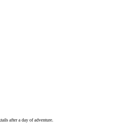
​‌‍​‌‌ ‌​‌‍‍​​ ‌‌ ​​‌‍​‌‌‍‌ ‌‍‌‌‌​​‍‌ ‌‌‌‍‍‌‌‍ ​‌‍‌​‌‍‌‌‌ ​‍​‍‌‌​ ‌‌‌​​‍‌‌ ‌‍‍ ‌‍‌‌‌ ‍‌​‍‌‌​ ​ ‌​‌​​‍‌‌​ ​ ‌​‌​​‍‌‌​ ​‍​ ​‍‌‍‌‌‌‍‌‍​ ‍‌​ ‍​‌‍‌‍‌‍‌‍​ ‌ ​ ‌‍​ ‍​‌‍‌‍‌‍​‌‌‍‌‍​‍‌‌​ ​‍​ ​‍​‍‌‌​ ‌‌‌​‌​​‍ ‍‌‍​‍‌‍ ‌‍‌​‌ ‍‌​‍‌‍‌ ​​‌‍‌‌‌ ​‍‌ ​ ‌ ​​‌‍‌‌‌‍​ ‌ ‌​‌‍‍‌‌ ‌‍‌‍‌‌​ ‌‌ ​​‌ ‌‌‌‍​‍‌‍ ​‌‍‍‌‌ ​ ‌‍‍​‌‍‌‌‌‍‌​​‍​‍‌ ‌