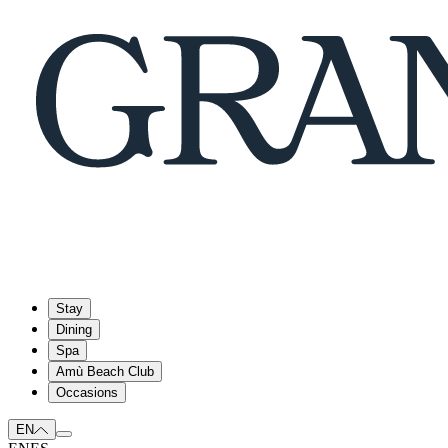
Stay
Dining
Spa
Amù Beach Club
Occasions
EN