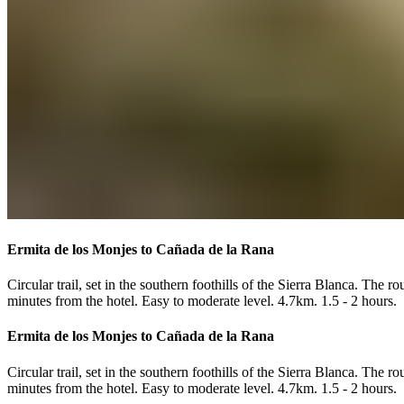
Ermita de los Monjes to Cañada de la Rana​​​​‌ ‍ ​‍​‍‌‍ ‌ ​‍‌‍‍‌‌‍‌ ‌‍‍‌‌‍ ‍​‍​‍​ ‍‍​‍​‍‌ ​ ‌‍​‌‌‍ ‍‌‍‍‌‌ ‌​‌ ‍‌​‍ ‍‌‍‍‌‌‍ ​‍​‍​‍ ​​‍​‍‌‍‍​‌ ​‍‌‍‌‌‌‍‌‍​‍​‍​ ‍‍​‍​‍‌‍‍​‌ ‌​‌ ‌​‌ ​​‌ ​ ​ ‍‍​‍ ​‍ ‌‍ ​​‍ ‌‌‍​‌‌‍ ‍‌‍‌​​‍ ‌‌ ​‍​‍ ‌‌‍‍​‌‍ ‌ ‌​‌‍‌‌‌‍ ​‌ ​ ​‍ ‌‌ ​ ‌ ‌​‌ ‌‌‌‍‌​‌‍‍‌‌‍ ​‍ ‍‌ ‌‍‌‍‌‌‌ ​‍‌‍​ ‌‍‌‌‌‍ ​​‍ ‍‌‍​‌‌ ​​‌ ​​​‍ ‌‍‍‌‌‍ ‍‌ ‌​‌‍‌‌‌‍ ‍‌ ‌​​‍ ‌‍‌‌‌‍‌​‌‍‍‌‌ ‌​​‍ ‌‍ ‌‌‍ ‌‍‌​‌‍‌‌​ ‌‌ ​​‌ ​‍‌‍‌‌‌ ​ ‌‍‌‌‌‍ ‍‌ ‌​‌‍​‌‌ ‌​‌‍‍‌‌‍ ‌‍ ‍​ ‍ ‌‍‍‌‌‍‌​​ ‌​ ​ ​ ‍‌‌‍‌‌​ ‌​​ ‌‍​ ‌‍​ ‍​​ ‌‌​‍ ‌​ ​‌​ ​‍‌‍​‍‌‍​ ​‍ ‌​ ‌​​ ​ ‌‍‌​​ ​‌​‍ ‌‌‍​‍​ ‌‌‌‍​ ‌‍‌‌​‍ ‌​ ​ ​ ‌‍‌‍​ ‌‍‌​‌‍‌‌​ ‌‍‌‍‌​​ ‌ ‌‍​‌​ ​‌​ ​‍​ ​ ​ ‍ ‌ ‌​‌ ‍‌‌ ​​‌‍‌‌​ ‌‌‍‍​‌‍ ‌ ‌​‌‍‌‌‌‍ ​‌‌​ ‌‍‍‌‌ ‌​‌‍‌‌‌‌​​‌‍​‌‌‍‌ ‌‍‌‌​ ‍ ‌ ​​‌‍​‌‌ ‌​‌‍‍​​ ‌‌ ​​‌‍​‌‌‍‌ ‌‍‌‌‌​​‍‌ ‌‌‌‍‍‌‌‍ ​‌‍‌​‌‍‌‌‌ ​‍​‍‌‌​ ‌‌‌​​‍‌‌ ‌‍‍ ‌‍‌‌‌ ‍‌​‍‌‌​ ​ ‌​‌​​‍‌‌​ ​ ‌​‌​​‍‌‌​ ​‍​ ​‍‌‍‌‌​ ​‍​ ‌‌​ ​‌​ ‌‌​ ‌ ‌‍‌‌​ ​ ‌‍‌‍​ ​ ​ ‌‌​ ‌‍​‍‌‌​ ​‍​ ​‍​‍‌‌​ ‌‌‌​‌​​‍ ‍‌ ​ ‌‍‌‌‌‍​ ‌ ‌​‌‍‍‌‌‍ ‌‍ ‍‌ ​ ​‍‌‌​ ‌‌‌​​‍‌‌ ‌‍‍ ‌‍‌‌‌ ‍‌​‍‌‌​ ​ ‌​‌​​‍‌‌​ ​ ‌​‌​​‍‌‌​ ​‍​ ​‍​ ​‍‌‍​‍​ ‌​​ ‌​‌‍​ ​ ‌ ​ ‌ ​ ‌​​ ‍​‌‍‌‌‌‍​‌​ ​​​‍‌‌​ ​‍​ ​‍​‍‌‌​ ‌‌‌​‌​​‍ ‍‌ ​ ‌‍‌‌‌‍​ ‌ ‌​‌‍‍‌‌‍ ‌‍ ‍‌​​ ‌‍ ‌‍ ‍‌ ‌​‌‍‌‌‌‍ ‍‌ ‌​​‍‌‌​ ‌‌‌​​‍‌‌ ‌‍‍ ‌‍‌‌‌ ‍‌​‍‌‌​ ​ ‌​‌​​‍‌‌​ ​ ‌​‌​​‍‌‌​ ​‍​ ​‍‌‍‌​‌‍​‍​ ​ ​ ​‍‌‍‌‍​ ‍​‌‍​ ​ ​‌‌‍​‌​ ‌​‌‍​‌​ ‍‌​‍‌‌​ ​‍​ ​‍​‍‌‌​ ‌‌‌​‌​​‍ ‍‌ ‌​‌‍‍‌‌ ‌​‌‍ ​‌‍‌‌​ ‌‍​‍‌‍​‌‌ ​ ‌‍‌‌‌‌‌‌‌ ​‍‌‍ ​​ ‌‌‍‍​‌ ‌​‌ ‌​‌ ​​‌ ​ ​‍‌‌​ ​ ‌​​‌​‍‌‌​ ​‍‌​‌‍​‍‌‌​ ​‍‌​‌‍‌‍ ​​‍ ‌‌‍​‌‌‍ ‍‌‍‌​​‍ ‌‌ ​‍​‍ ‌‌‍‍​‌‍ ‌ ‌​‌‍‌‌‌‍ ​‌ ​ ​‍ ‌‌ ​ ‌ ‌​‌ ‌‌‌‍‌​‌‍‍‌‌‍ ​‍ ‍‌ ‌‍‌‍‌‌‌ ​‍‌‍​ ‌‍‌‌‌‍ ​​‍ ‍‌‍​‌‌ ​​‌ ​​​‍‌‍‌‍‍‌‌‍‌​​ ‌​ ​ ​ ‍‌‌‍‌‌​ ‌​​ ‌‍​ ‌‍​ ‍​​ ‌‌​‍ ‌​ ​‌​ ​‍‌‍​‍‌‍​ ​‍ ‌​ ‌​​ ​ ‌‍‌​​ ​‌​‍ ‌‌‍​‍​ ‌‌‌‍​ ‌‍‌‌​‍ ‌​ ​ ​ ‌‍‌‍​ ‌‍‌​‌‍‌‌​ ‌‍‌‍‌​​ ‌ ‌‍​‌​ ​‌​ ​‍​ ​ ​‍‌‍‌ ‌​‌ ‍‌‌ ​​‌‍‌‌​ ‌‌‍‍​‌‍ ‌ ‌​‌‍‌‌‌‍ ​‌‌​ ‌‍‍‌‌ ‌​‌‍‌‌‌‌​​‌‍​‌‌‍‌ ‌‍‌‌​‍‌‍‌ ​​‌‍​‌‌ ‌​‌‍‍​​ ‌‌ ​​‌‍​‌‌‍‌ ‌‍‌‌‌​​‍‌ ‌‌‌‍‍‌‌‍ ​‌‍‌​‌‍‌‌‌ ​‍​‍‌‌​ ‌‌‌​​‍‌‌ ‌‍‍ ‌‍‌‌‌ ‍‌​‍‌‌​ ​ ‌​‌​​‍‌‌​ ​ ‌​‌​​‍‌‌​ ​‍​ ​‍‌‍‌‌​ ​‍​ ‌‌​ ​‌​ ‌‌​ ‌ ‌‍‌‌​ ​ ‌‍‌‍​ ​ ​ ‌‌​ ‌‍​‍‌‌​ ​‍​ ​‍​‍‌‌​ ‌‌‌​‌​​‍ ‍‌ ​ ‌‍‌‌‌‍​ ‌ ‌​‌‍‍‌‌‍ ‌‍ ‍‌ ​ ​‍‌‌​ ‌‌‌​​‍‌‌ ‌‍‍ ‌‍‌‌‌ ‍‌​‍‌‌​ ​ ‌​‌​​‍‌‌​ ​ ‌​‌​​‍‌‌​ ​‍​ ​‍​ ​‍‌‍​‍​ ‌​​ ‌​‌‍​ ​ ‌ ​ ‌ ​ ‌​​ ‍​‌‍‌‌‌‍​‌​ ​​​‍‌‌​ ​‍​ ​‍​‍‌‌​ ‌‌‌​‌​​‍ ‍‌ ​ ‌‍‌‌‌‍​ ‌ ‌​‌‍‍‌‌‍ ‌‍ ‍‌​​ ‌‍ ‌‍ ‍‌ ‌​‌‍‌‌‌‍ ‍‌ ‌​​‍‌‌​ ‌‌‌​​‍‌‌ ‌‍‍ ‌‍‌‌‌ ‍‌​‍‌‌​ ​ ‌​‌​​‍‌‌​ ​ ‌​‌​​‍‌‌​ ​‍​ ​‍‌‍‌​‌‍​‍​ ​ ​ ​‍‌‍‌‍​ ‍​‌‍​ ​ ​‌‌‍​‌​ ‌​‌‍​‌​ ‍‌​‍‌‌​ ​‍​ ​‍​‍‌‌​ ‌‌‌​‌​​‍ ‍‌ ‌​‌‍‍‌‌ ‌​‌‍ ​‌‍‌‌​‍‌‍‌ ​​‌‍‌‌‌ ​‍‌ ​ ‌ ​​‌‍‌‌‌‍​ ‌ ‌​‌‍‍‌‌ ‌‍‌‍‌‌​ ‌‌ ​​‌ ‌‌‌‍​‍‌‍ ​‌‍‍‌‌ ​ ‌‍‍​‌‍‌‌‌‍‌​​‍​‍‌ ‌
Circular trail, set in the southern foothills of the Sierra Blanca. The
minutes from the hotel. Easy to moderate level. 4.7km. 1.5 - 2 hours.​​​​‌ ‍ ​‍​‍‌‍ ‌ ​‍‌‍‍‌‌‍‌ ‌‍‍‌‌‍ ‍​‍​‍​ ‍‍​‍​‍‌ ​ ‌‍​‌‌‍ ‍‌‍‍‌‌ ‌​‌ ‍‌​‍ ‍‌‍‍‌‌‍ ​‍​‍​‍ ​​‍​‍‌‍‍​‌ ​‍‌‍‌‌‌‍‌‍​‍​‍​ ‍‍​‍​‍‌‍‍​‌ ‌​‌ ‌​‌ ​​‌ ​ ​ ‍‍​‍ ​‍ ‌‍ ​​‍ ‌‌‍​‌‌‍ ‍‌‍‌​​‍ ‌‌ ​‍​‍ ‌‌‍‍​‌‍ ‌ ‌​‌‍‌‌‌‍ ​‌ ​ ​‍ ‌‌ ​ ‌ ‌​‌ ‌‌‌‍‌​‌‍‍‌‌‍ ​‍ ‍‌ ‌‍‌‍‌‌‌ ​‍‌‍​ ‌‍‌‌‌‍ ​​‍ ‍‌‍​‌‌ ​​‌ ​​​‍ ‌‍‍‌‌‍ ‍‌ ‌​‌‍‌‌‌‍ ‍‌ ‌​​‍ ‌‍‌‌‌‍‌​‌‍‍‌‌ ‌​​‍ ‌‍ ‌‌‍ ‌‍‌​‌‍‌‌​ ‌‌ ​​‌ ​‍‌‍‌‌‌ ​ ‌‍‌‌‌‍ ‍‌ ‌​‌‍​‌‌ ‌​‌‍‍‌‌‍ ‌‍ ‍​ ‍ ‌‍‍‌‌‍‌​​ ‌​ ​ ​ ‍‌‌‍‌‌​ ‌​​ ‌‍​ ‌‍​ ‍​​ ‌‌​‍ ‌​ ​‌​ ​‍‌‍​‍‌‍​ ​‍ ‌​ ‌​​ ​ ‌‍‌​​ ​‌​‍ ‌‌‍​‍​ ‌‌‌‍​ ‌‍‌‌​‍ ‌​ ​ ​ ‌‍‌‍​ ‌‍‌​‌‍‌‌​ ‌‍‌‍‌​​ ‌ ‌‍​‌​ ​‌​ ​‍​ ​ ​ ‍ ‌ ‌​‌ ‍‌‌ ​​‌‍‌‌​ ‌‌‍‍​‌‍ ‌ ‌​‌‍‌‌‌‍ ​‌‌​ ‌‍‍‌‌ ‌​‌‍‌‌‌‌​​‌‍​‌‌‍‌ ‌‍‌‌​ ‍ ‌ ​​‌‍​‌‌ ‌​‌‍‍​​ ‌‌ ​​‌‍​‌‌‍‌ ‌‍‌‌‌​​‍‌ ‌‌‌‍‍‌‌‍ ​‌‍‌​‌‍‌‌‌ ​‍​‍‌‌​ ‌‌‌​​‍‌‌ ‌‍‍ ‌‍‌‌‌ ‍‌​‍‌‌​ ​ ‌​‌​​‍‌‌​ ​ ‌​‌​​‍‌‌​ ​‍​ ​‍‌‍‌‌​ ​‍​ ‌‌​ ​‌​ ‌‌​ ‌ ‌‍‌‌​ ​ ‌‍‌‍​ ​ ​ ‌‌​ ‌‍​‍‌‌​ ​‍​ ​‍​‍‌‌​ ‌‌‌​‌​​‍ ‍‌ ​ ‌‍‌‌‌‍​ ‌ ‌​‌‍‍‌‌‍ ‌‍ ‍‌ ​ ​‍‌‌​ ‌‌‌​​‍‌‌ ‌‍‍ ‌‍‌‌‌ ‍‌​‍‌‌​ ​ ‌​‌​​‍‌‌​ ​ ‌​‌​​‍‌‌​ ​‍​ ​‍​ ​‍‌‍​‍​ ‌​​ ‌​‌‍​ ​ ‌ ​ ‌ ​ ‌​​ ‍​‌‍‌‌‌‍​‌​ ​​​‍‌‌​ ​‍​ ​‍​‍‌‌​ ‌‌‌​‌​​‍ ‍‌ ​ ‌‍‌‌‌‍​ ‌ ‌​‌‍‍‌‌‍ ‌‍ ‍‌​​ ‌‍ ‌‍ ‍‌ ‌​‌‍‌‌‌‍ ‍‌ ‌​​‍‌‌​ ‌‌‌​​‍‌‌ ‌‍‍ ‌‍‌‌‌ ‍‌​‍‌‌​ ​ ‌​‌​​‍‌‌​ ​ ‌​‌​​‍‌‌​ ​‍​ ​‍‌‍‌​‌‍​‍​ ​ ​ ​‍‌‍‌‍​ ‍​‌‍​ ​ ​‌‌‍​‌​ ‌​‌‍​‌​ ‍‌​‍‌‌​ ​‍​ ​‍​‍‌‌​ ‌‌‌​‌​​‍ ‍‌‍​‍‌‍ ‌‍‌​‌ ‍‌​ ‌‍​‍‌‍​‌‌ ​ ‌‍‌‌‌‌‌‌‌ ​‍‌‍ ​​ ‌‌‍‍​‌ ‌​‌ ‌​‌ ​​‌ ​ ​‍‌‌​ ​ ‌​​‌​‍‌‌​ ​‍‌​‌‍​‍‌‌​ ​‍‌​‌‍‌‍ ​​‍ ‌‌‍​‌‌‍ ‍‌‍‌​​‍ ‌‌ ​‍​‍ ‌‌‍‍​‌‍ ‌ ‌​‌‍‌‌‌‍ ​‌ ​ ​‍ ‌‌ ​ ‌ ‌​‌ ‌‌‌‍‌​‌‍‍‌‌‍ ​‍ ‍‌ ‌‍‌‍‌‌‌ ​‍‌‍​ ‌‍‌‌‌‍ ​​‍ ‍‌‍​‌‌ ​​‌ ​​​‍‌‍‌‍‍‌‌‍‌​​ ‌​ ​ ​ ‍‌‌‍‌‌​ ‌​​ ‌‍​ ‌‍​ ‍​​ ‌‌​‍ ‌​ ​‌​ ​‍‌‍​‍‌‍​ ​‍ ‌​ ‌​​ ​ ‌‍‌​​ ​‌​‍ ‌‌‍​‍​ ‌‌‌‍​ ‌‍‌‌​‍ ‌​ ​ ​ ‌‍‌‍​ ‌‍‌​‌‍‌‌​ ‌‍‌‍‌​​ ‌ ‌‍​‌​ ​‌​ ​‍​ ​ ​‍‌‍‌ ‌​‌ ‍‌‌ ​​‌‍‌‌​ ‌‌‍‍​‌‍ ‌ ‌​‌‍‌‌‌‍ ​‌‌​ ‌‍‍‌‌ ‌​‌‍‌‌‌‌​​‌‍​‌‌‍‌ ‌‍‌‌​‍‌‍‌ ​​‌‍​‌‌ ‌​‌‍‍​​ ‌‌ ​​‌‍​‌‌‍‌ ‌‍‌‌‌​​‍‌ ‌‌‌‍‍‌‌‍ ​‌‍‌​‌‍‌‌‌ ​‍​‍‌‌​ ‌‌‌​​‍‌‌ ‌‍‍ ‌‍‌‌‌ ‍‌​‍‌‌​ ​ ‌​‌​​‍‌‌​ ​ ‌​‌​​‍‌‌​ ​‍​ ​‍‌‍‌‌​ ​‍​ ‌‌​ ​‌​ ‌‌​ ‌ ‌‍‌‌​ ​ ‌‍‌‍​ ​ ​ ‌‌​ ‌‍​‍‌‌​ ​‍​ ​‍​‍‌‌​ ‌‌‌​‌​​‍ ‍‌ ​ ‌‍‌‌‌‍​ ‌ ‌​‌‍‍‌‌‍ ‌‍ ‍‌ ​ ​‍‌‌​ ‌‌‌​​‍‌‌ ‌‍‍ ‌‍‌‌‌ ‍‌​‍‌‌​ ​ ‌​‌​​‍‌‌​ ​ ‌​‌​​‍‌‌​ ​‍​ ​‍​ ​‍‌‍​‍​ ‌​​ ‌​‌‍​ ​ ‌ ​ ‌ ​ ‌​​ ‍​‌‍‌‌‌‍​‌​ ​​​‍‌‌​ ​‍​ ​‍​‍‌‌​ ‌‌‌​‌​​‍ ‍‌ ​ ‌‍‌‌‌‍​ ‌ ‌​‌‍‍‌‌‍ ‌‍ ‍‌​​ ‌‍ ‌‍ ‍‌ ‌​‌‍‌‌‌‍ ‍‌ ‌​​‍‌‌​ ‌‌‌​​‍‌‌ ‌‍‍ ‌‍‌‌‌ ‍‌​‍‌‌​ ​ ‌​‌​​‍‌‌​ ​ ‌​‌​​‍‌‌​ ​‍​ ​‍‌‍‌​‌‍​‍​ ​ ​ ​‍‌‍‌‍​ ‍​‌‍​ ​ ​‌‌‍​‌​ ‌​‌‍​‌​ ‍‌​‍‌‌​ ​‍​ ​‍​‍‌‌​ ‌‌‌​‌​​‍ ‍‌‍​‍‌‍ ‌‍‌​‌ ‍‌​‍‌‍‌ ​​‌‍‌‌‌ ​‍‌ ​ ‌ ​​‌‍‌‌‌‍​ ‌ ‌​‌‍‍‌‌ ‌‍‌‍‌‌​ ‌‌ ​​‌ ‌‌‌‍​‍‌‍ ​‌‍‍‌‌ ​ ‌‍‍​‌‍‌‌‌‍‌​​‍​‍‌ ‌
Ermita de los Monjes to Cañada de la Rana​​​​‌ ‍ ​‍​‍‌‍ ‌ ​‍‌‍‍‌‌‍‌ ‌‍‍‌‌‍ ‍​‍​‍​ ‍‍​‍​‍‌ ​ ‌‍​‌‌‍ ‍‌‍‍‌‌ ‌​‌ ‍‌​‍ ‍‌‍‍‌‌‍ ​‍​‍​‍ ​​‍​‍‌‍‍​‌ ​‍‌‍‌‌‌‍‌‍​‍​‍​ ‍‍​‍​‍‌‍‍​‌ ‌​‌ ‌​‌ ​​‌ ​ ​ ‍‍​‍ ​‍ ‌‍ ​​‍ ‌‌‍​‌‌‍ ‍‌‍‌​​‍ ‌‌ ​‍​‍ ‌‌‍‍​‌‍ ‌ ‌​‌‍‌‌‌‍ ​‌ ​ ​‍ ‌‌ ​ ‌ ‌​‌ ‌‌‌‍‌​‌‍‍‌‌‍ ​‍ ‍‌ ‌‍‌‍‌‌‌ ​‍‌‍​ ‌‍‌‌‌‍ ​​‍ ‍‌‍​‌‌ ​​‌ ​​​‍ ‌‍‍‌‌‍ ‍‌ ‌​‌‍‌‌‌‍ ‍‌ ‌​​‍ ‌‍‌‌‌‍‌​‌‍‍‌‌ ‌​​‍ ‌‍ ‌‌‍ ‌‍‌​‌‍‌‌​ ‌‌ ​​‌ ​‍‌‍‌‌‌ ​ ‌‍‌‌‌‍ ‍‌ ‌​‌‍​‌‌ ‌​‌‍‍‌‌‍ ‌‍ ‍​ ‍ ‌‍‍‌‌‍‌​​ ‌​ ​ ​ ‍‌‌‍‌‌​ ‌​​ ‌‍​ ‌‍​ ‍​​ ‌‌​‍ ‌​ ​‌​ ​‍‌‍​‍‌‍​ ​‍ ‌​ ‌​​ ​ ‌‍‌​​ ​‌​‍ ‌‌‍​‍​ ‌‌‌‍​ ‌‍‌‌​‍ ‌​ ​ ​ ‌‍‌‍​ ‌‍‌​‌‍‌‌​ ‌‍‌‍‌​​ ‌ ‌‍​‌​ ​‌​ ​‍​ ​ ​ ‍ ‌ ‌​‌ ‍‌‌ ​​‌‍‌‌​ ‌‌‍‍​‌‍ ‌ ‌​‌‍‌‌‌‍ ​‌‌​ ‌‍‍‌‌ ‌​‌‍‌‌‌‌​​‌‍​‌‌‍‌ ‌‍‌‌​ ‍ ‌ ​​‌‍​‌‌ ‌​‌‍‍​​ ‌‌ ​​‌‍​‌‌‍‌ ‌‍‌‌‌​​‍‌ ‌‌‌‍‍‌‌‍ ​‌‍‌​‌‍‌‌‌ ​‍​‍‌‌​ ‌‌‌​​‍‌‌ ‌‍‍ ‌‍‌‌‌ ‍‌​‍‌‌​ ​ ‌​‌​​‍‌‌​ ​ ‌​‌​​‍‌‌​ ​‍​ ​‍‌‍‌‌​ ​‍​ ‌‌​ ​‌​ ‌‌​ ‌ ‌‍‌‌​ ​ ‌‍‌‍​ ​ ​ ‌‌​ ‌‍​‍‌‌​ ​‍​ ​‍​‍‌‌​ ‌‌‌​‌​​‍ ‍‌ ​ ‌‍‌‌‌‍​ ‌ ‌​‌‍‍‌‌‍ ‌‍ ‍‌ ​ ​‍‌‌​ ‌‌‌​​‍‌‌ ‌‍‍ ‌‍‌‌‌ ‍‌​‍‌‌​ ​ ‌​‌​​‍‌‌​ ​ ‌​‌​​‍‌‌​ ​‍​ ​‍​ ​‍‌‍​‍​ ‌​​ ‌​‌‍​ ​ ‌ ​ ‌ ​ ‌​​ ‍​‌‍‌‌‌‍​‌​ ​​​‍‌‌​ ​‍​ ​‍​‍‌‌​ ‌‌‌​‌​​‍ ‍‌ ​ ‌‍‌‌‌‍​ ‌ ‌​‌‍‍‌‌‍ ‌‍ ‍‌​​ ‌‍ ‌‍ ‍‌ ‌​‌‍‌‌‌‍ ‍‌ ‌​​‍‌‌​ ‌‌‌​​‍‌‌ ‌‍‍ ‌‍‌‌‌ ‍‌​‍‌‌​ ​ ‌​‌​​‍‌‌​ ​ ‌​‌​​‍‌‌​ ​‍​ ​‍‌‍‌​‌‍​‍​ ​ ​ ​‍‌‍‌‍​ ‍​‌‍​ ​ ​‌‌‍​‌​ ‌​‌‍​‌​ ‍‌​‍‌‌​ ​‍​ ​‍​‍‌‌​ ‌‌‌​‌​​‍ ‍‌ ‌​‌‍‍‌‌ ‌​‌‍ ​‌‍‌‌​ ‌‍​‍‌‍​‌‌ ​ ‌‍‌‌‌‌‌‌‌ ​‍‌‍ ​​ ‌‌‍‍​‌ ‌​‌ ‌​‌ ​​‌ ​ ​‍‌‌​ ​ ‌​​‌​‍‌‌​ ​‍‌​‌‍​‍‌‌​ ​‍‌​‌‍‌‍ ​​‍ ‌‌‍​‌‌‍ ‍‌‍‌​​‍ ‌‌ ​‍​‍ ‌‌‍‍​‌‍ ‌ ‌​‌‍‌‌‌‍ ​‌ ​ ​‍ ‌‌ ​ ‌ ‌​‌ ‌‌‌‍‌​‌‍‍‌‌‍ ​‍ ‍‌ ‌‍‌‍‌‌‌ ​‍‌‍​ ‌‍‌‌‌‍ ​​‍ ‍‌‍​‌‌ ​​‌ ​​​‍‌‍‌‍‍‌‌‍‌​​ ‌​ ​ ​ ‍‌‌‍‌‌​ ‌​​ ‌‍​ ‌‍​ ‍​​ ‌‌​‍ ‌​ ​‌​ ​‍‌‍​‍‌‍​ ​‍ ‌​ ‌​​ ​ ‌‍‌​​ ​‌​‍ ‌‌‍​‍​ ‌‌‌‍​ ‌‍‌‌​‍ ‌​ ​ ​ ‌‍‌‍​ ‌‍‌​‌‍‌‌​ ‌‍‌‍‌​​ ‌ ‌‍​‌​ ​‌​ ​‍​ ​ ​‍‌‍‌ ‌​‌ ‍‌‌ ​​‌‍‌‌​ ‌‌‍‍​‌‍ ‌ ‌​‌‍‌‌‌‍ ​‌‌​ ‌‍‍‌‌ ‌​‌‍‌‌‌‌​​‌‍​‌‌‍‌ ‌‍‌‌​‍‌‍‌ ​​‌‍​‌‌ ‌​‌‍‍​​ ‌‌ ​​‌‍​‌‌‍‌ ‌‍‌‌‌​​‍‌ ‌‌‌‍‍‌‌‍ ​‌‍‌​‌‍‌‌‌ ​‍​‍‌‌​ ‌‌‌​​‍‌‌ ‌‍‍ ‌‍‌‌‌ ‍‌​‍‌‌​ ​ ‌​‌​​‍‌‌​ ​ ‌​‌​​‍‌‌​ ​‍​ ​‍‌‍‌‌​ ​‍​ ‌‌​ ​‌​ ‌‌​ ‌ ‌‍‌‌​ ​ ‌‍‌‍​ ​ ​ ‌‌​ ‌‍​‍‌‌​ ​‍​ ​‍​‍‌‌​ ‌‌‌​‌​​‍ ‍‌ ​ ‌‍‌‌‌‍​ ‌ ‌​‌‍‍‌‌‍ ‌‍ ‍‌ ​ ​‍‌‌​ ‌‌‌​​‍‌‌ ‌‍‍ ‌‍‌‌‌ ‍‌​‍‌‌​ ​ ‌​‌​​‍‌‌​ ​ ‌​‌​​‍‌‌​ ​‍​ ​‍​ ​‍‌‍​‍​ ‌​​ ‌​‌‍​ ​ ‌ ​ ‌ ​ ‌​​ ‍​‌‍‌‌‌‍​‌​ ​​​‍‌‌​ ​‍​ ​‍​‍‌‌​ ‌‌‌​‌​​‍ ‍‌ ​ ‌‍‌‌‌‍​ ‌ ‌​‌‍‍‌‌‍ ‌‍ ‍‌​​ ‌‍ ‌‍ ‍‌ ‌​‌‍‌‌‌‍ ‍‌ ‌​​‍‌‌​ ‌‌‌​​‍‌‌ ‌‍‍ ‌‍‌‌‌ ‍‌​‍‌‌​ ​ ‌​‌​​‍‌‌​ ​ ‌​‌​​‍‌‌​ ​‍​ ​‍‌‍‌​‌‍​‍​ ​ ​ ​‍‌‍‌‍​ ‍​‌‍​ ​ ​‌‌‍​‌​ ‌​‌‍​‌​ ‍‌​‍‌‌​ ​‍​ ​‍​‍‌‌​ ‌‌‌​‌​​‍ ‍‌ ‌​‌‍‍‌‌ ‌​‌‍ ​‌‍‌‌​‍‌‍‌ ​​‌‍‌‌‌ ​‍‌ ​ ‌ ​​‌‍‌‌‌‍​ ‌ ‌​‌‍‍‌‌ ‌‍‌‍‌‌​ ‌‌ ​​‌ ‌‌‌‍​‍‌‍ ​‌‍‍‌‌ ​ ‌‍‍​‌‍‌‌‌‍‌​​‍​‍‌ ‌
Circular trail, set in the southern foothills of the Sierra Blanca. The
minutes from the hotel. Easy to moderate level. 4.7km. 1.5 - 2 hours.​​​​‌ ‍ ​‍​‍‌‍ ‌ ​‍‌‍‍‌‌‍‌ ‌‍‍‌‌‍ ‍​‍​‍​ ‍‍​‍​‍‌ ​ ‌‍​‌‌‍ ‍‌‍‍‌‌ ‌​‌ ‍‌​‍ ‍‌‍‍‌‌‍ ​‍​‍​‍ ​​‍​‍‌‍‍​‌ ​‍‌‍‌‌‌‍‌‍​‍​‍​ ‍‍​‍​‍‌‍‍​‌ ‌​‌ ‌​‌ ​​‌ ​ ​ ‍‍​‍ ​‍ ‌‍ ​​‍ ‌‌‍​‌‌‍ ‍‌‍‌​​‍ ‌‌ ​‍​‍ ‌‌‍‍​‌‍ ‌ ‌​‌‍‌‌‌‍ ​‌ ​ ​‍ ‌‌ ​ ‌ ‌​‌ ‌‌‌‍‌​‌‍‍‌‌‍ ​‍ ‍‌ ‌‍‌‍‌‌‌ ​‍‌‍​ ‌‍‌‌‌‍ ​​‍ ‍‌‍​‌‌ ​​‌ ​​​‍ ‌‍‍‌‌‍ ‍‌ ‌​‌‍‌‌‌‍ ‍‌ ‌​​‍ ‌‍‌‌‌‍‌​‌‍‍‌‌ ‌​​‍ ‌‍ ‌‌‍ ‌‍‌​‌‍‌‌​ ‌‌ ​​‌ ​‍‌‍‌‌‌ ​ ‌‍‌‌‌‍ ‍‌ ‌​‌‍​‌‌ ‌​‌‍‍‌‌‍ ‌‍ ‍​ ‍ ‌‍‍‌‌‍‌​​ ‌​ ​ ​ ‍‌‌‍‌‌​ ‌​​ ‌‍​ ‌‍​ ‍​​ ‌‌​‍ ‌​ ​‌​ ​‍‌‍​‍‌‍​ ​‍ ‌​ ‌​​ ​ ‌‍‌​​ ​‌​‍ ‌‌‍​‍​ ‌‌‌‍​ ‌‍‌‌​‍ ‌​ ​ ​ ‌‍‌‍​ ‌‍‌​‌‍‌‌​ ‌‍‌‍‌​​ ‌ ‌‍​‌​ ​‌​ ​‍​ ​ ​ ‍ ‌ ‌​‌ ‍‌‌ ​​‌‍‌‌​ ‌‌‍‍​‌‍ ‌ ‌​‌‍‌‌‌‍ ​‌‌​ ‌‍‍‌‌ ‌​‌‍‌‌‌‌​​‌‍​‌‌‍‌ ‌‍‌‌​ ‍ ‌ ​​‌‍​‌‌ ‌​‌‍‍​​ ‌‌ ​​‌‍​‌‌‍‌ ‌‍‌‌‌​​‍‌ ‌‌‌‍‍‌‌‍ ​‌‍‌​‌‍‌‌‌ ​‍​‍‌‌​ ‌‌‌​​‍‌‌ ‌‍‍ ‌‍‌‌‌ ‍‌​‍‌‌​ ​ ‌​‌​​‍‌‌​ ​ ‌​‌​​‍‌‌​ ​‍​ ​‍‌‍‌‌​ ​‍​ ‌‌​ ​‌​ ‌‌​ ‌ ‌‍‌‌​ ​ ‌‍‌‍​ ​ ​ ‌‌​ ‌‍​‍‌‌​ ​‍​ ​‍​‍‌‌​ ‌‌‌​‌​​‍ ‍‌ ​ ‌‍‌‌‌‍​ ‌ ‌​‌‍‍‌‌‍ ‌‍ ‍‌ ​ ​‍‌‌​ ‌‌‌​​‍‌‌ ‌‍‍ ‌‍‌‌‌ ‍‌​‍‌‌​ ​ ‌​‌​​‍‌‌​ ​ ‌​‌​​‍‌‌​ ​‍​ ​‍​ ​‍‌‍​‍​ ‌​​ ‌​‌‍​ ​ ‌ ​ ‌ ​ ‌​​ ‍​‌‍‌‌‌‍​‌​ ​​​‍‌‌​ ​‍​ ​‍​‍‌‌​ ‌‌‌​‌​​‍ ‍‌ ​ ‌‍‌‌‌‍​ ‌ ‌​‌‍‍‌‌‍ ‌‍ ‍‌​​ ‌‍ ‌‍ ‍‌ ‌​‌‍‌‌‌‍ ‍‌ ‌​​‍‌‌​ ‌‌‌​​‍‌‌ ‌‍‍ ‌‍‌‌‌ ‍‌​‍‌‌​ ​ ‌​‌​​‍‌‌​ ​ ‌​‌​​‍‌‌​ ​‍​ ​‍‌‍‌​‌‍​‍​ ​ ​ ​‍‌‍‌‍​ ‍​‌‍​ ​ ​‌‌‍​‌​ ‌​‌‍​‌​ ‍‌​‍‌‌​ ​‍​ ​‍​‍‌‌​ ‌‌‌​‌​​‍ ‍‌‍​‍‌‍ ‌‍‌​‌ ‍‌​ ‌‍​‍‌‍​‌‌ ​ ‌‍‌‌‌‌‌‌‌ ​‍‌‍ ​​ ‌‌‍‍​‌ ‌​‌ ‌​‌ ​​‌ ​ ​‍‌‌​ ​ ‌​​‌​‍‌‌​ ​‍‌​‌‍​‍‌‌​ ​‍‌​‌‍‌‍ ​​‍ ‌‌‍​‌‌‍ ‍‌‍‌​​‍ ‌‌ ​‍​‍ ‌‌‍‍​‌‍ ‌ ‌​‌‍‌‌‌‍ ​‌ ​ ​‍ ‌‌ ​ ‌ ‌​‌ ‌‌‌‍‌​‌‍‍‌‌‍ ​‍ ‍‌ ‌‍‌‍‌‌‌ ​‍‌‍​ ‌‍‌‌‌‍ ​​‍ ‍‌‍​‌‌ ​​‌ ​​​‍‌‍‌‍‍‌‌‍‌​​ ‌​ ​ ​ ‍‌‌‍‌‌​ ‌​​ ‌‍​ ‌‍​ ‍​​ ‌‌​‍ ‌​ ​‌​ ​‍‌‍​‍‌‍​ ​‍ ‌​ ‌​​ ​ ‌‍‌​​ ​‌​‍ ‌‌‍​‍​ ‌‌‌‍​ ‌‍‌‌​‍ ‌​ ​ ​ ‌‍‌‍​ ‌‍‌​‌‍‌‌​ ‌‍‌‍‌​​ ‌ ‌‍​‌​ ​‌​ ​‍​ ​ ​‍‌‍‌ ‌​‌ ‍‌‌ ​​‌‍‌‌​ ‌‌‍‍​‌‍ ‌ ‌​‌‍‌‌‌‍ ​‌‌​ ‌‍‍‌‌ ‌​‌‍‌‌‌‌​​‌‍​‌‌‍‌ ‌‍‌‌​‍‌‍‌ ​​‌‍​‌‌ ‌​‌‍‍​​ ‌‌ ​​‌‍​‌‌‍‌ ‌‍‌‌‌​​‍‌ ‌‌‌‍‍‌‌‍ ​‌‍‌​‌‍‌‌‌ ​‍​‍‌‌​ ‌‌‌​​‍‌‌ ‌‍‍ ‌‍‌‌‌ ‍‌​‍‌‌​ ​ ‌​‌​​‍‌‌​ ​ ‌​‌​​‍‌‌​ ​‍​ ​‍‌‍‌‌​ ​‍​ ‌‌​ ​‌​ ‌‌​ ‌ ‌‍‌‌​ ​ ‌‍‌‍​ ​ ​ ‌‌​ ‌‍​‍‌‌​ ​‍​ ​‍​‍‌‌​ ‌‌‌​‌​​‍ ‍‌ ​ ‌‍‌‌‌‍​ ‌ ‌​‌‍‍‌‌‍ ‌‍ ‍‌ ​ ​‍‌‌​ ‌‌‌​​‍‌‌ ‌‍‍ ‌‍‌‌‌ ‍‌​‍‌‌​ ​ ‌​‌​​‍‌‌​ ​ ‌​‌​​‍‌‌​ ​‍​ ​‍​ ​‍‌‍​‍​ ‌​​ ‌​‌‍​ ​ ‌ ​ ‌ ​ ‌​​ ‍​‌‍‌‌‌‍​‌​ ​​​‍‌‌​ ​‍​ ​‍​‍‌‌​ ‌‌‌​‌​​‍ ‍‌ ​ ‌‍‌‌‌‍​ ‌ ‌​‌‍‍‌‌‍ ‌‍ ‍‌​​ ‌‍ ‌‍ ‍‌ ‌​‌‍‌‌‌‍ ‍‌ ‌​​‍‌‌​ ‌‌‌​​‍‌‌ ‌‍‍ ‌‍‌‌‌ ‍‌​‍‌‌​ ​ ‌​‌​​‍‌‌​ ​ ‌​‌​​‍‌‌​ ​‍​ ​‍‌‍‌​‌‍​‍​ ​ ​ ​‍‌‍‌‍​ ‍​‌‍​ ​ ​‌‌‍​‌​ ‌​‌‍​‌​ ‍‌​‍‌‌​ ​‍​ ​‍​‍‌‌​ ‌‌‌​‌​​‍ ‍‌‍​‍‌‍ ‌‍‌​‌ ‍‌​‍‌‍‌ ​​‌‍‌‌‌ ​‍‌ ​ ‌ ​​‌‍‌‌‌‍​ ‌ ‌​‌‍‍‌‌ ‌‍‌‍‌‌​ ‌‌ ​​‌ ‌‌‌‍​‍‌‍ ​‌‍‍‌‌ ​ ‌‍‍​‌‍‌‌‌‍‌​​‍​‍‌ ‌