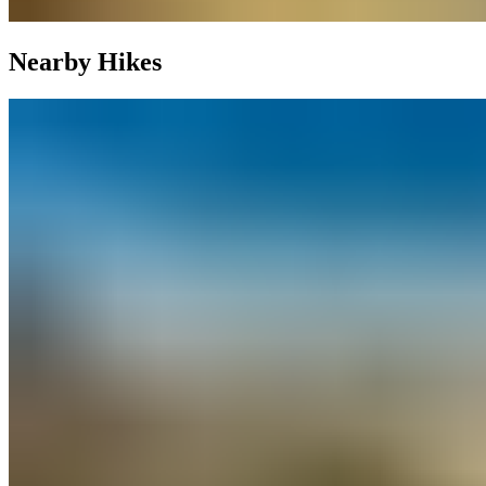
Nearby Hikes​​​​‌ ‍ ​‍​‍‌‍ ‌ ​‍‌‍‍‌‌‍‌ ‌‍‍‌‌‍ ‍​‍​‍​ ‍‍​‍​‍‌ ​ ‌‍​‌‌‍ ‍‌‍‍‌‌ ‌​‌ ‍‌​‍ ‍‌‍‍‌‌‍ ​‍​‍​‍ ​​‍​‍‌‍‍​‌ ​‍‌‍‌‌‌‍‌‍​‍​‍​ ‍‍​‍​‍‌‍‍​‌ ‌​‌ ‌​‌ ​​‌ ​ ​ ‍‍​‍ ​‍ ‌‍ ​​‍ ‌‌‍​‌‌‍ ‍‌‍‌​​‍ ‌‌ ​‍​‍ ‌‌‍‍​‌‍ ‌ ‌​‌‍‌‌‌‍ ​‌ ​ ​‍ ‌‌ ​ ‌ ‌​‌ ‌‌‌‍‌​‌‍‍‌‌‍ ​‍ ‍‌ ‌‍‌‍‌‌‌ ​‍‌‍​ ‌‍‌‌‌‍ ​​‍ ‍‌‍​‌‌ ​​‌ ​​​‍ ‌‍‍‌‌‍ ‍‌ ‌​‌‍‌‌‌‍ ‍‌ ‌​​‍ ‌‍‌‌‌‍‌​‌‍‍‌‌ ‌​​‍ ‌‍ ‌‌‍ ‌‍‌​‌‍‌‌​ ‌‌ ​​‌ ​‍‌‍‌‌‌ ​ ‌‍‌‌‌‍ ‍‌ ‌​‌‍​‌‌ ‌​‌‍‍‌‌‍ ‌‍ ‍​ ‍ ‌‍‍‌‌‍‌​​ ‌​ ​ ​ ‍‌‌‍‌‌​ ‌​​ ‌‍​ ‌‍​ ‍​​ ‌‌​‍ ‌​ ​‌​ ​‍‌‍​‍‌‍​ ​‍ ‌​ ‌​​ ​ ‌‍‌​​ ​‌​‍ ‌‌‍​‍​ ‌‌‌‍​ ‌‍‌‌​‍ ‌​ ​ ​ ‌‍‌‍​ ‌‍‌​‌‍‌‌​ ‌‍‌‍‌​​ ‌ ‌‍​‌​ ​‌​ ​‍​ ​ ​ ‍ ‌ ‌​‌ ‍‌‌ ​​‌‍‌‌​ ‌‌‍‍​‌‍ ‌ ‌​‌‍‌‌‌‍ ​‌‌​ ‌‍‍‌‌ ‌​‌‍‌‌‌‌​​‌‍​‌‌‍‌ ‌‍‌‌​ ‍ ‌ ​​‌‍​‌‌ ‌​‌‍‍​​ ‌‌ ​​‌‍​‌‌‍‌ ‌‍‌‌‌​​‍‌ ‌‌‌‍‍‌‌‍ ​‌‍‌​‌‍‌‌‌ ​‍​‍‌‌​ ‌‌‌​​‍‌‌ ‌‍‍ ‌‍‌‌‌ ‍‌​‍‌‌​ ​ ‌​‌​​‍‌‌​ ​ ‌​‌​​‍‌‌​ ​‍​ ​‍‌‍‌‌​ ​‍​ ‌‌​ ​‌​ ‌‌​ ‌ ‌‍‌‌​ ​ ‌‍‌‍​ ​ ​ ‌‌​ ‌‍​‍‌‌​ ​‍​ ​‍​‍‌‌​ ‌‌‌​‌​​‍ ‍‌‍‍​‌‍‌‌‌‍​‌‌‍‌​‌‍‍‌‌‍ ‍‌‍‌ ​ ‌‍​‍‌‍​‌‌ ​ ‌‍‌‌‌‌‌‌‌ ​‍‌‍ ​​ ‌‌‍‍​‌ ‌​‌ ‌​‌ ​​‌ ​ ​‍‌‌​ ​ ‌​​‌​‍‌‌​ ​‍‌​‌‍​‍‌‌​ ​‍‌​‌‍‌‍ ​​‍ ‌‌‍​‌‌‍ ‍‌‍‌​​‍ ‌‌ ​‍​‍ ‌‌‍‍​‌‍ ‌ ‌​‌‍‌‌‌‍ ​‌ ​ ​‍ ‌‌ ​ ‌ ‌​‌ ‌‌‌‍‌​‌‍‍‌‌‍ ​‍ ‍‌ ‌‍‌‍‌‌‌ ​‍‌‍​ ‌‍‌‌‌‍ ​​‍ ‍‌‍​‌‌ ​​‌ ​​​‍‌‍‌‍‍‌‌‍‌​​ ‌​ ​ ​ ‍‌‌‍‌‌​ ‌​​ ‌‍​ ‌‍​ ‍​​ ‌‌​‍ ‌​ ​‌​ ​‍‌‍​‍‌‍​ ​‍ ‌​ ‌​​ ​ ‌‍‌​​ ​‌​‍ ‌‌‍​‍​ ‌‌‌‍​ ‌‍‌‌​‍ ‌​ ​ ​ ‌‍‌‍​ ‌‍‌​‌‍‌‌​ ‌‍‌‍‌​​ ‌ ‌‍​‌​ ​‌​ ​‍​ ​ ​‍‌‍‌ ‌​‌ ‍‌‌ ​​‌‍‌‌​ ‌‌‍‍​‌‍ ‌ ‌​‌‍‌‌‌‍ ​‌‌​ ‌‍‍‌‌ ‌​‌‍‌‌‌‌​​‌‍​‌‌‍‌ ‌‍‌‌​‍‌‍‌ ​​‌‍​‌‌ ‌​‌‍‍​​ ‌‌ ​​‌‍​‌‌‍‌ ‌‍‌‌‌​​‍‌ ‌‌‌‍‍‌‌‍ ​‌‍‌​‌‍‌‌‌ ​‍​‍‌‌​ ‌‌‌​​‍‌‌ ‌‍‍ ‌‍‌‌‌ ‍‌​‍‌‌​ ​ ‌​‌​​‍‌‌​ ​ ‌​‌​​‍‌‌​ ​‍​ ​‍‌‍‌‌​ ​‍​ ‌‌​ ​‌​ ‌‌​ ‌ ‌‍‌‌​ ​ ‌‍‌‍​ ​ ​ ‌‌​ ‌‍​‍‌‌​ ​‍​ ​‍​‍‌‌​ ‌‌‌​‌​​‍ ‍‌‍‍​‌‍‌‌‌‍​‌‌‍‌​‌‍‍‌‌‍ ‍‌‍‌ ​‍‌‍‌ ​​‌‍‌‌‌ ​‍‌ ​ ‌ ​​‌‍‌‌‌‍​ ‌ ‌​‌‍‍‌‌ ‌‍‌‍‌‌​ ‌‌ ​​‌ ‌‌‌‍​‍‌‍ ​‌‍‍‌‌ ​ ‌‍‍​‌‍‌‌‌‍‌​​‍​‍‌ ‌