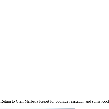
‌​‌ ‍‌‌ ​​‌‍‌‌​ ‌‌‍‍​‌‍ ‌ ‌​‌‍‌‌‌‍ ​‌‌​ ‌‍‍‌‌ ‌​‌‍‌‌‌‌​​‌‍​‌‌‍‌ ‌‍‌‌​ ‍ ‌ ​​‌‍​‌‌ ‌​‌‍‍​​ ‌‌ ​​‌‍​‌‌‍‌ ‌‍‌‌‌​​‍‌ ‌‌‌‍‍‌‌‍ ​‌‍‌​‌‍‌‌‌ ​‍​‍‌‌​ ‌‌‌​​‍‌‌ ‌‍‍ ‌‍‌‌‌ ‍‌​‍‌‌​ ​ ‌​‌​​‍‌‌​ ​ ‌​‌​​‍‌‌​ ​‍​ ​‍‌‍‌‌‌‍‌‍​ ‍‌​ ‍​‌‍‌‍‌‍‌‍​ ‌ ​ ‌‍​ ‍​‌‍‌‍‌‍​‌‌‍‌‍​‍‌‌​ ​‍​ ​‍​‍‌‌​ ‌‌‌​‌​​‍ ‍‌‍​‍‌‍ ‌‍‌​‌ ‍‌​ ‌‍​‍‌‍​‌‌ ​ ‌‍‌‌‌‌‌‌‌ ​‍‌‍ ​​ ‌‌‍‍​‌ ‌​‌ ‌​‌ ​​‌ ​ ​‍‌‌​ ​ ‌​​‌​‍‌‌​ ​‍‌​‌‍​‍‌‌​ ​‍‌​‌‍‌‍ ​​‍ ‌‌‍​‌‌‍ ‍‌‍‌​​‍ ‌‌ ​‍​‍ ‌‌‍‍​‌‍ ‌ ‌​‌‍‌‌‌‍ ​‌ ​ ​‍ ‌‌ ​ ‌ ‌​‌ ‌‌‌‍‌​‌‍‍‌‌‍ ​‍ ‍‌ ‌‍‌‍‌‌‌ ​‍‌‍​ ‌‍‌‌‌‍ ​​‍ ‍‌‍​‌‌ ​​‌ ​​​‍‌‍‌‍‍‌‌‍‌​​ ‌​ ​ ​ ‍‌‌‍‌‌​ ‌​​ ‌‍​ ‌‍​ ‍​​ ‌‌​‍ ‌​ ​‌​ ​‍‌‍​‍‌‍​ ​‍ ‌​ ‌​​ ​ ‌‍‌​​ ​‌​‍ ‌‌‍​‍​ ‌‌‌‍​ ‌‍‌‌​‍ ‌​ ​ ​ ‌‍‌‍​ ‌‍‌​‌‍‌‌​ ‌‍‌‍‌​​ ‌ ‌‍​‌​ ​‌​ ​‍​ ​ ​‍‌‍‌ ‌​‌ ‍‌‌ ​​‌‍‌‌​ ‌‌‍‍​‌‍ ‌ ‌​‌‍‌‌‌‍ ​‌‌​ ‌‍‍‌‌ ‌​‌‍‌‌‌‌​​‌‍​‌‌‍‌ ‌‍‌‌​‍‌‍‌ ​