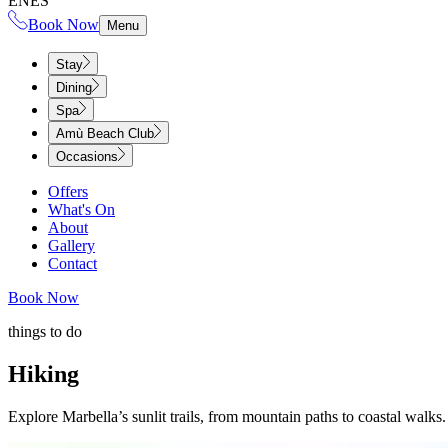
EN
ES
Book Now
Menu
Stay
Dining
Spa
Amù Beach Club
Occasions
Offers
What's On
About
Gallery
Contact
Book Now
things to do​​​​‌ ‍ ​‍​‍‌‍ ‌ ​‍‌‍‍‌‌‍‌ ‌‍‍‌‌‍ ‍​‍​‍​ ‍‍​‍​‍‌ ​ ‌‍​‌‌‍ ‍‌‍‍‌‌ ‌​‌ ‍‌​‍ ‍‌‍‍‌‌‍ ​‍​‍​‍ ​​‍​‍‌‍‍​‌ ​‍‌‍‌‌‌‍‌‍​‍​‍​ ‍‍​‍​‍‌‍‍​‌ ‌​‌ ‌​‌ ​​‌ ​ ​ ‍‍​‍ ​‍ ‌‍ ​​‍ ‌‌‍​‌‌‍ ‍‌‍‌​​‍ ‌‌ ​‍​‍ ‌‌‍‍​‌‍ ‌ ‌​‌‍‌‌‌‍ ​‌ ​ ​‍ ‌‌ ​ ‌ ‌​‌ ‌‌‌‍‌​‌‍‍‌‌‍ ​‍ ‍‌ ‌‍‌‍‌‌‌ ​‍‌‍​ ‌‍‌‌‌‍ ​​‍ ‍‌‍​‌‌ ​​‌ ​​​‍ ‌‍‍‌‌‍ ‍‌ ‌​‌‍‌‌‌‍ ‍‌ ‌​​‍ ‌‍‌‌‌‍‌​‌‍‍‌‌ ‌​​‍ ‌‍ ‌‌‍ ‌‍‌​‌‍‌‌​ ‌‌ ​​‌ ​‍‌‍‌‌‌ ​ ‌‍‌‌‌‍ ‍‌ ‌​‌‍​‌‌ ‌​‌‍‍‌‌‍ ‌‍ ‍​ ‍ ‌‍‍‌‌‍‌​​ ‌​ ​ ​ ‍‌‌‍‌‌​ ‌​​ ‌‍​ ‌‍​ ‍​​ ‌‌​‍ ‌​ ​‌​ ​‍‌‍​‍‌‍​ ​‍ ‌​ ‌​​ ​ ‌‍‌​​ ​‌​‍ ‌‌‍​‍​ ‌‌‌‍​ ‌‍‌‌​‍ ‌​ ​ ​ ‌‍‌‍​ ‌‍‌​‌‍‌‌​ ‌‍‌‍‌​​ ‌ ‌‍​‌​ ​‌​ ​‍​ ​ ​ ‍ ‌ ‌​‌ ‍‌‌ ​​‌‍‌‌​ ‌‌‍‍​‌‍ ‌ ‌​‌‍‌‌‌‍ ​‌‌​ ‌‍‍‌‌ ‌​‌‍‌‌‌‌​​‌‍​‌‌‍‌ ‌‍‌‌​ ‍ ‌ ​​‌‍​‌‌ ‌​‌‍‍​​ ‌‌ ​​‌‍​‌‌‍‌ ‌‍‌‌‌​​‍‌ ‌‌‌‍‍‌‌‍ ​‌‍‌​‌‍‌‌‌ ​‍​‍‌‌​ ‌‌‌​​‍‌‌ ‌‍‍ ‌‍‌‌‌ ‍‌​‍‌‌​ ​ ‌​‌​​‍‌‌​ ​ ‌​‌​​‍‌‌​ ​‍​ ​‍‌‍‌‌‌‍‌‍​ ‍‌​ ‍​‌‍‌‍‌‍‌‍​ ‌ ​ ‌‍​ ‍​‌‍‌‍‌‍​‌‌‍‌‍​‍‌‌​ ​‍​ ​‍​‍‌‌​ ‌‌‌​‌​​‍ ‍‌ ​ ‌ ‌‌‌‍​‍‌‍‍​‌‍‌‌‌‍​‌‌‍‌​‌‍‍‌‌‍ ‍‌‍‌ ​ ‌‍​‍‌‍​‌‌ ​ ‌‍‌‌‌‌‌‌‌ ​‍‌‍ ​​ ‌‌‍‍​‌ ‌​‌ ‌​‌ ​​‌ ​ ​‍‌‌​ ​ ‌​​‌​‍‌‌​ ​‍‌​‌‍​‍‌‌​ ​‍‌​‌‍‌‍ ​​‍ ‌‌‍​‌‌‍ ‍‌‍‌​​‍ ‌‌ ​‍​‍ ‌‌‍‍​‌‍ ‌ ‌​‌‍‌‌‌‍ ​‌ ​ ​‍ ‌‌ ​ ‌ ‌​‌ ‌‌‌‍‌​‌‍‍‌‌‍ ​‍ ‍‌ ‌‍‌‍‌‌‌ ​‍‌‍​ ‌‍‌‌‌‍ ​​‍ ‍‌‍​‌‌ ​​‌ ​​​‍‌‍‌‍‍‌‌‍‌​​ ‌​ ​ ​ ‍‌‌‍‌‌​ ‌​​ ‌‍​ ‌‍​ ‍​​ ‌‌​‍ ‌​ ​‌​ ​‍‌‍​‍‌‍​ ​‍ ‌​ ‌​​ ​ ‌‍‌​​ ​‌​‍ ‌‌‍​‍​ ‌‌‌‍​ ‌‍‌‌​‍ ‌​ ​ ​ ‌‍‌‍​ ‌‍‌​‌‍‌‌​ ‌‍‌‍‌​​ ‌ ‌‍​‌​ ​‌​ ​‍​ ​ ​‍‌‍‌ ‌​‌ ‍‌‌ ​​‌‍‌‌​ ‌‌‍‍​‌‍ ‌ ‌​‌‍‌‌‌‍ ​‌‌​ ‌‍‍‌‌ ‌​‌‍‌‌‌‌​​‌‍​‌‌‍‌ ‌‍‌‌​‍‌‍‌ ​​‌‍​‌‌ ‌​‌‍‍​​ ‌‌ ​​‌‍​‌‌‍‌ ‌‍‌‌‌​​‍‌ ‌‌‌‍‍‌‌‍ ​‌‍‌​‌‍‌‌‌ ​‍​‍‌‌​ ‌‌‌​​‍‌‌ ‌‍‍ ‌‍‌‌‌ ‍‌​‍‌‌​ ​ ‌​‌​​‍‌‌​ ​ ‌​‌​​‍‌‌​ ​‍​ ​‍‌‍‌‌‌‍‌‍​ ‍‌​ ‍​‌‍‌‍‌‍‌‍​ ‌ ​ ‌‍​ ‍​‌‍‌‍‌‍​‌‌‍‌‍​‍‌‌​ ​‍​ ​‍​‍‌‌​ ‌‌‌​‌​​‍ ‍‌ ​ ‌ ‌‌‌‍​‍‌‍‍​‌‍‌‌‌‍​‌‌‍‌​‌‍‍‌‌‍ ‍‌‍‌ ​‍‌‍‌ ​​‌‍‌‌‌ ​‍‌ ​ ‌ ​​‌‍‌‌‌‍​ ‌ ‌​‌‍‍‌‌ ‌‍‌‍‌‌​ ‌‌ ​​‌ ‌‌‌‍​‍‌‍ ​‌‍‍‌‌ ​ ‌‍‍​‌‍‌‌‌‍‌​​‍​‍‌ ‌
Hiking​​​​‌ ‍ ​‍​‍‌‍ ‌ ​‍‌‍‍‌‌‍‌ ‌‍‍‌‌‍ ‍​‍​‍​ ‍‍​‍​‍‌ ​ ‌‍​‌‌‍ ‍‌‍‍‌‌ ‌​‌ ‍‌​‍ ‍‌‍‍‌‌‍ ​‍​‍​‍ ​​‍​‍‌‍‍​‌ ​‍‌‍‌‌‌‍‌‍​‍​‍​ ‍‍​‍​‍‌‍‍​‌ ‌​‌ ‌​‌ ​​‌ ​ ​ ‍‍​‍ ​‍ ‌‍ ​​‍ ‌‌‍​‌‌‍ ‍‌‍‌​​‍ ‌‌ ​‍​‍ ‌‌‍‍​‌‍ ‌ ‌​‌‍‌‌‌‍ ​‌ ​ ​‍ ‌‌ ​ ‌ ‌​‌ ‌‌‌‍‌​‌‍‍‌‌‍ ​‍ ‍‌ ‌‍‌‍‌‌‌ ​‍‌‍​ ‌‍‌‌‌‍ ​​‍ ‍‌‍​‌‌ ​​‌ ​​​‍ ‌‍‍‌‌‍ ‍‌ ‌​‌‍‌‌‌‍ ‍‌ ‌​​‍ ‌‍‌‌‌‍‌​‌‍‍‌‌ ‌​​‍ ‌‍ ‌‌‍ ‌‍‌​‌‍‌‌​ ‌‌ ​​‌ ​‍‌‍‌‌‌ ​ ‌‍‌‌‌‍ ‍‌ ‌​‌‍​‌‌ ‌​‌‍‍‌‌‍ ‌‍ ‍​ ‍ ‌‍‍‌‌‍‌​​ ‌​ ​ ​ ‍‌‌‍‌‌​ ‌​​ ‌‍​ ‌‍​ ‍​​ ‌‌​‍ ‌​ ​‌​ ​‍‌‍​‍‌‍​ ​‍ ‌​ ‌​​ ​ ‌‍‌​​ ​‌​‍ ‌‌‍​‍​ ‌‌‌‍​ ‌‍‌‌​‍ ‌​ ​ ​ ‌‍‌‍​ ‌‍‌​‌‍‌‌​ ‌‍‌‍‌​​ ‌ ‌‍​‌​ ​‌​ ​‍​ ​ ​ ‍ ‌ ‌​‌ ‍‌‌ ​​‌‍‌‌​ ‌‌‍‍​‌‍ ‌ ‌​‌‍‌‌‌‍ ​‌‌​ ‌‍‍‌‌ ‌​‌‍‌‌‌‌​​‌‍​‌‌‍‌ ‌‍‌‌​ ‍ ‌ ​​‌‍​‌‌ ‌​‌‍‍​​ ‌‌ ​​‌‍​‌‌‍‌ ‌‍‌‌‌​​‍‌ ‌‌‌‍‍‌‌‍ ​‌‍‌​‌‍‌‌‌ ​‍​‍‌‌​ ‌‌‌​​‍‌‌ ‌‍‍ ‌‍‌‌‌ ‍‌​‍‌‌​ ​ ‌​‌​​‍‌‌​ ​ ‌​‌​​‍‌‌​ ​‍​ ​‍‌‍‌‌‌‍‌‍​ ‍‌​ ‍​‌‍‌‍‌‍‌‍​ ‌ ​ ‌‍​ ‍​‌‍‌‍‌‍​‌‌‍‌‍​‍‌‌​ ​‍​ ​‍​‍‌‌​ ‌‌‌​‌​​‍ ‍‌‍‍​‌‍‌‌‌‍​‌‌‍‌​‌‍‍‌‌‍ ‍‌‍‌ ​ ‌‍​‍‌‍​‌‌ ​ ‌‍‌‌‌‌‌‌‌ ​‍‌‍ ​​ ‌‌‍‍​‌ ‌​‌ ‌​‌ ​​‌ ​ ​‍‌‌​ ​ ‌​​‌​‍‌‌​ ​‍‌​‌‍​‍‌‌​ ​‍‌​‌‍‌‍ ​​‍ ‌‌‍​‌‌‍ ‍‌‍‌​​‍ ‌‌ ​‍​‍ ‌‌‍‍​‌‍ ‌ ‌​‌‍‌‌‌‍ ​‌ ​ ​‍ ‌‌ ​ ‌ ‌​‌ ‌‌‌‍‌​‌‍‍‌‌‍ ​‍ ‍‌ ‌‍‌‍‌‌‌ ​‍‌‍​ ‌‍‌‌‌‍ ​​‍ ‍‌‍​‌‌ ​​‌ ​​​‍‌‍‌‍‍‌‌‍‌​​ ‌​ ​ ​ ‍‌‌‍‌‌​ ‌​​ ‌‍​ ‌‍​ ‍​​ ‌‌​‍ ‌​ ​‌​ ​‍‌‍​‍‌‍​ ​‍ ‌​ ‌​​ ​ ‌‍‌​​ ​‌​‍ ‌‌‍​‍​ ‌‌‌‍​ ‌‍‌‌​‍ ‌​ ​ ​ ‌‍‌‍​ ‌‍‌​‌‍‌‌​ ‌‍‌‍‌​​ ‌ ‌‍​‌​ ​‌​ ​‍​ ​ ​‍‌‍‌ ‌​‌ ‍‌‌ ​​‌‍‌‌​ ‌‌‍‍​‌‍ ‌ ‌​‌‍‌‌‌‍ ​‌‌​ ‌‍‍‌‌ ‌​‌‍‌‌‌‌​​‌‍​‌‌‍‌ ‌‍‌‌​‍‌‍‌ ​​‌‍​‌‌ ‌​‌‍‍​​ ‌‌ ​​‌‍​‌‌‍‌ ‌‍‌‌‌​​‍‌ ‌‌‌‍‍‌‌‍ ​‌‍‌​‌‍‌‌‌ ​‍​‍‌‌​ ‌‌‌​​‍‌‌ ‌‍‍ ‌‍‌‌‌ ‍‌​‍‌‌​ ​ ‌​‌​​‍‌‌​ ​ ‌​‌​​‍‌‌​ ​‍​ ​‍‌‍‌‌‌‍‌‍​ ‍‌​ ‍​‌‍‌‍‌‍‌‍​ ‌ ​ ‌‍​ ‍​‌‍‌‍‌‍​‌‌‍‌‍​‍‌‌​ ​‍​ ​‍​‍‌‌​ ‌‌‌​‌​​‍ ‍‌‍‍​‌‍‌‌‌‍​‌‌‍‌​‌‍‍‌‌‍ ‍‌‍‌ ​‍‌‍‌ ​​‌‍‌‌‌ ​‍‌ ​ ‌ ​​‌‍‌‌‌‍​ ‌ ‌​‌‍‍‌‌ ‌‍‌‍‌‌​ ‌‌ ​​‌ ‌‌‌‍​‍‌‍ ​‌‍‍‌‌ ​ ‌‍‍​‌‍‌‌‌‍‌​​‍​‍‌ ‌
Explore Marbella’s sunlit trails, from mountain paths to coastal walks. Return to Gran Marbella Resort for poolside relaxation and sunset cocktails after a day of adventure.​​​​‌ ‍ ​‍​‍‌‍ ‌ ​‍‌‍‍‌‌‍‌ ‌‍‍‌‌‍ ‍​‍​‍​ ‍‍​‍​‍‌ ​ ‌‍​‌‌‍ ‍‌‍‍‌‌ ‌​‌ ‍‌​‍ ‍‌‍‍‌‌‍ ​‍​‍​‍ ​​‍​‍‌‍‍​‌ ​‍‌‍‌‌‌‍‌‍​‍​‍​ ‍‍​‍​‍‌‍‍​‌ ‌​‌ ‌​‌ ​​‌ ​ ​ ‍‍​‍ ​‍ ‌‍ ​​‍ ‌‌‍​‌‌‍ ‍‌‍‌​​‍ ‌‌ ​‍​‍ ‌‌‍‍​‌‍ ‌ ‌​‌‍‌‌‌‍ ​‌ ​ ​‍ ‌‌ ​ ‌ ‌​‌ ‌‌‌‍‌​‌‍‍‌‌‍ ​‍ ‍‌ ‌‍‌‍‌‌‌ ​‍‌‍​ ‌‍‌‌‌‍ ​​‍ ‍‌‍​‌‌ ​​‌ ​​​‍ ‌‍‍‌‌‍ ‍‌ ‌​‌‍‌‌‌‍ ‍‌ ‌​​‍ ‌‍‌‌‌‍‌​‌‍‍‌‌ ‌​​‍ ‌‍ ‌‌‍ ‌‍‌​‌‍‌‌​ ‌‌ ​​‌ ​‍‌‍‌‌‌ ​ ‌‍‌‌‌‍ ‍‌ ‌​‌‍​‌‌ ‌​‌‍‍‌‌‍ ‌‍ ‍​ ‍ ‌‍‍‌‌‍‌​​ ‌​ ​ ​ ‍‌‌‍‌‌​ ‌​​ ‌‍​ ‌‍​ ‍​​ ‌‌​‍ ‌​ ​‌​ ​‍‌‍​‍‌‍​ ​‍ ‌​ ‌​​ ​ ‌‍‌​​ ​‌​‍ ‌‌‍​‍​ ‌‌‌‍​ ‌‍‌‌​‍ ‌​ ​ ​ ‌‍‌‍​ ‌‍‌​‌‍‌‌​ ‌‍‌‍‌​​ ‌ ‌‍​‌​ ​‌​ ​‍​ ​ ​ ‍ ‌ 