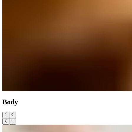
Body​​​​‌ ‍ ​‍​‍‌‍ ‌ ​‍‌‍‍‌‌‍‌ ‌‍‍‌‌‍ ‍​‍​‍​ ‍‍​‍​‍‌ ​ ‌‍​‌‌‍ ‍‌‍‍‌‌ ‌​‌ ‍‌​‍ ‍‌‍‍‌‌‍ ​‍​‍​‍ ​​‍​‍‌‍‍​‌ ​‍‌‍‌‌‌‍‌‍​‍​‍​ ‍‍​‍​‍‌‍‍​‌ ‌​‌ ‌​‌ ​​‌ ​ ​ ‍‍​‍ ​‍ ‌‍ ​​‍ ‌‌‍​‌‌‍ ‍‌‍‌​​‍ ‌‌ ​‍​‍ ‌‌‍‍​‌‍ ‌ ‌​‌‍‌‌‌‍ ​‌ ​ ​‍ ‌‌ ​ ‌ ‌​‌ ‌‌‌‍‌​‌‍‍‌‌‍ ​‍ ‍‌ ‌‍‌‍‌‌‌ ​‍‌‍​ ‌‍‌‌‌‍ ​​‍ ‍‌‍​‌‌ ​​‌ ​​​‍ ‌‍‍‌‌‍ ‍‌ ‌​‌‍‌‌‌‍ ‍‌ ‌​​‍ ‌‍‌‌‌‍‌​‌‍‍‌‌ ‌​​‍ ‌‍ ‌‌‍ ‌‍‌​‌‍‌‌​ ‌‌ ​​‌ ​‍‌‍‌‌‌ ​ ‌‍‌‌‌‍ ‍‌ ‌​‌‍​‌‌ ‌​‌‍‍‌‌‍ ‌‍ ‍​ ‍ ‌‍‍‌‌‍‌​​ ‌​ ​​​ ‌​​ ‌ ‌‍​‍​ ‌‍​ ​‍‌‍​‍​ ​‍​‍ ‌​ ​ ​ ​‍​ ‌‍​ ‌​​‍ ‌​ ‌​​ ​​​ ‍​‌‍‌​​‍ ‌‌‍​‍​ ‌ ‌‍​‍‌‍​ ​‍ ‌‌‍​ ​ ‌​‌‍​‌‌‍​‍‌‍‌‌​ ‌‌​ ‍‌​ ‌ ​ ‍‌​ ‍​‌‍‌‍​ ‍​​ ‍ ‌ ‌​‌ ‍‌‌ ​​‌‍‌‌​ ‌‌‍‍​‌‍ ‌ ‌​‌‍‌‌‌‍ ​‌‌​ ‌‍‍‌‌ ‌​‌‍‌‌‌‌​​‌‍​‌‌‍‌ ‌‍‌‌​ ‍ ‌ ​​‌‍​‌‌ ‌​‌‍‍​​ ‌‌ ​​‌‍​‌‌‍‌ ‌‍‌‌‌​​‍‌ ‌‌‌‍‍‌‌‍ ​‌‍‌​‌‍‌‌‌ ​‍​‍‌‌​ ‌‌‌​​‍‌‌ ‌‍‍ ‌‍‌‌‌ ‍‌​‍‌‌​ ​ ‌​‌​​‍‌‌​ ​ ‌​‌​​‍‌‌​ ​‍​ ​‍​ ​‍‌‍​‍​ ‌‌‌‍​‍​ ​‍​ ​‌‌‍​‍​ ​ ​ ​​‌‍​ ​ ​ ‌‍‌​​‍‌‌​ ​‍​ ​‍​‍‌‌​ ‌‌‌​‌​​‍ ‍‌‍‍​‌‍‌‌‌‍​‌‌‍‌​‌‍‍‌‌‍ ‍‌‍‌ ​ ‌‍​‍‌‍​‌‌ ​ ‌‍‌‌‌‌‌‌‌ ​‍‌‍ ​​ ‌‌‍‍​‌ ‌​‌ ‌​‌ ​​‌ ​ ​‍‌‌​ ​ ‌​​‌​‍‌‌​ ​‍‌​‌‍​‍‌‌​ ​‍‌​‌‍‌‍ ​​‍ ‌‌‍​‌‌‍ ‍‌‍‌​​‍ ‌‌ ​‍​‍ ‌‌‍‍​‌‍ ‌ ‌​‌‍‌‌‌‍ ​‌ ​ ​‍ ‌‌ ​ ‌ ‌​‌ ‌‌‌‍‌​‌‍‍‌‌‍ ​‍ ‍‌ ‌‍‌‍‌‌‌ ​‍‌‍​ ‌‍‌‌‌‍ ​​‍ ‍‌‍​‌‌ ​​‌ ​​​‍‌‍‌‍‍‌‌‍‌​​ ‌​ ​​​ ‌​​ ‌ ‌‍​‍​ ‌‍​ ​‍‌‍​‍​ ​‍​‍ ‌​ ​ ​ ​‍​ ‌‍​ ‌​​‍ ‌​ ‌​​ ​​​ ‍​‌‍‌​​‍ ‌‌‍​‍​ ‌ ‌‍​‍‌‍​ ​‍ ‌‌‍​ ​ ‌​‌‍​‌‌‍​‍‌‍‌‌​ ‌‌​ ‍‌​ ‌ ​ ‍‌​ ‍​‌‍‌‍​ ‍​​‍‌‍‌ ‌​‌ ‍‌‌ ​​‌‍‌‌​ ‌‌‍‍​‌‍ ‌ ‌​‌‍‌‌‌‍ ​‌‌​ ‌‍‍‌‌ ‌​‌‍‌‌‌‌​​‌‍​‌‌‍‌ ‌‍‌‌​‍‌‍‌ ​​‌‍​‌‌ ‌​‌‍‍​​ ‌‌ ​​‌‍​‌‌‍‌ ‌‍‌‌‌​​‍‌ ‌‌‌‍‍‌‌‍ ​‌‍‌​‌‍‌‌‌ ​‍​‍‌‌​ ‌‌‌​​‍‌‌ ‌‍‍ ‌‍‌‌‌ ‍‌​‍‌‌​ ​ ‌​‌​​‍‌‌​ ​ ‌​‌​​‍‌‌​ ​‍​ ​‍​ ​‍‌‍​‍​ ‌‌‌‍​‍​ ​‍​ ​‌‌‍​‍​ ​ ​ ​​‌‍​ ​ ​ ‌‍‌​​‍‌‌​ ​‍​ ​‍​‍‌‌​ ‌‌‌​‌​​‍ ‍‌‍‍​‌‍‌‌‌‍​‌‌‍‌​‌‍‍‌‌‍ ‍‌‍‌ ​‍‌‍‌ ​​‌‍‌‌‌ ​‍‌ ​ ‌ ​​‌‍‌‌‌‍​ ‌ ‌​‌‍‍‌‌ ‌‍‌‍‌‌​ ‌‌ ​​‌ ‌‌‌‍​‍‌‍ ​‌‍‍‌‌ ​ ‌‍‍​‌‍‌‌‌‍‌​​‍​‍‌ ‌