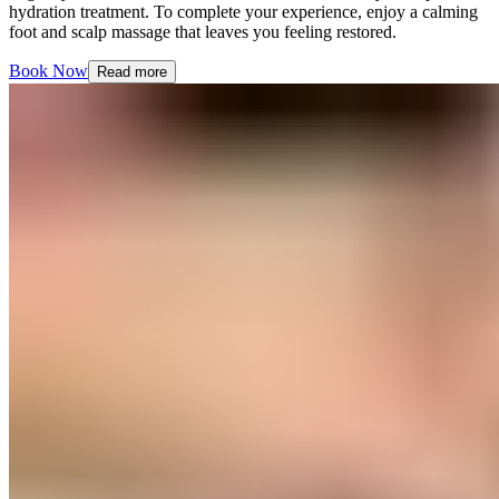
hydration treatment. To complete your experience, enjoy a calming
foot and scalp massage that leaves you feeling restored.​​​​‌ ‍ ​‍​‍‌‍ ‌ ​‍‌‍‍‌‌‍‌ ‌‍‍‌‌‍ ‍​‍​‍​ ‍‍​‍​‍‌ ​ ‌‍​‌‌‍ ‍‌‍‍‌‌ ‌​‌ ‍‌​‍ ‍‌‍‍‌‌‍ ​‍​‍​‍ ​​‍​‍‌‍‍​‌ ​‍‌‍‌‌‌‍‌‍​‍​‍​ ‍‍​‍​‍‌‍‍​‌ ‌​‌ ‌​‌ ​​‌ ​ ​ ‍‍​‍ ​‍ ‌‍ ​​‍ ‌‌‍​‌‌‍ ‍‌‍‌​​‍ ‌‌ ​‍​‍ ‌‌‍‍​‌‍ ‌ ‌​‌‍‌‌‌‍ ​‌ ​ ​‍ ‌‌ ​ ‌ ‌​‌ ‌‌‌‍‌​‌‍‍‌‌‍ ​‍ ‍‌ ‌‍‌‍‌‌‌ ​‍‌‍​ ‌‍‌‌‌‍ ​​‍ ‍‌‍​‌‌ ​​‌ ​​​‍ ‌‍‍‌‌‍ ‍‌ ‌​‌‍‌‌‌‍ ‍‌ ‌​​‍ ‌‍‌‌‌‍‌​‌‍‍‌‌ ‌​​‍ ‌‍ ‌‌‍ ‌‍‌​‌‍‌‌​ ‌‌ ​​‌ ​‍‌‍‌‌‌ ​ ‌‍‌‌‌‍ ‍‌ ‌​‌‍​‌‌ ‌​‌‍‍‌‌‍ ‌‍ ‍​ ‍ ‌‍‍‌‌‍‌​​ ‌‌‍​‌​ ‌​‌‍‌‍​ ‌‌‌‍‌​​ ​​​ ​ ‌‍‌‌​‍ ‌‌‍​‍‌‍‌‍​ ‍‌​ ​ ​‍ ‌​ ‌​​ ​‍​ ​‌​ ​‌​‍ ‌‌‍​‌​ ​‍​ ‌ ‌‍​ ​‍ ‌​ ​‍​ ‌‌​ ‌​‌‍​ ‌‍​ ‌‍​‍​ ​​​ ​​​ ​‍‌‍​‌​ ‌‍‌‍​ ​ ‍ ‌ ‌​‌ ‍‌‌ ​​‌‍‌‌​ ‌‌‍‍​‌‍ ‌ ‌​‌‍‌‌‌‍ ​‌‌‌​‌ ​‍‌‍‌‌‌‍​‌‌ ‌​‌‍ ‌‌‍‌‌‌‍ ‍‌ ‌​​ ‍ ‌ ​​‌‍​‌‌ ‌​‌‍‍​​ ‌‌‍‌​‌‍‌‌‌ ​ ‌‍​ ‌ ​‍‌‍‍‌‌ ​​‌ ‌​‌‍‍‌‌‍ ‌‍ ‍​ ‌‍​‍‌‍​‌‌ ​ ‌‍‌‌‌‌‌‌‌ ​‍‌‍ ​​ ‌‌‍‍​‌ ‌​‌ ‌​‌ ​​‌ ​ ​‍‌‌​ ​ ‌​​‌​‍‌‌​ ​‍‌​‌‍​‍‌‌​ ​‍‌​‌‍‌‍ ​​‍ ‌‌‍​‌‌‍ ‍‌‍‌​​‍ ‌‌ ​‍​‍ ‌‌‍‍​‌‍ ‌ ‌​‌‍‌‌‌‍ ​‌ ​ ​‍ ‌‌ ​ ‌ ‌​‌ ‌‌‌‍‌​‌‍‍‌‌‍ ​‍ ‍‌ ‌‍‌‍‌‌‌ ​‍‌‍​ ‌‍‌‌‌‍ ​​‍ ‍‌‍​‌‌ ​​‌ ​​​‍‌‍‌‍‍‌‌‍‌​​ ‌‌‍​‌​ ‌​‌‍‌‍​ ‌‌‌‍‌​​ ​​​ ​ ‌‍‌‌​‍ ‌‌‍​‍‌‍‌‍​ ‍‌​ ​ ​‍ ‌​ ‌​​ ​‍​ ​‌​ ​‌​‍ ‌‌‍​‌​ ​‍​ ‌ ‌‍​ ​‍ ‌​ ​‍​ ‌‌​ ‌​‌‍​ ‌‍​ ‌‍​‍​ ​​​ ​​​ ​‍‌‍​‌​ ‌‍‌‍​ ​‍‌‍‌ ‌​‌ ‍‌‌ ​​‌‍‌‌​ ‌‌‍‍​‌‍ ‌ ‌​‌‍‌‌‌‍ ​‌‌‌​‌ ​‍‌‍‌‌‌‍​‌‌ ‌​‌‍ ‌‌‍‌‌‌‍ ‍‌ ‌​​‍‌‍‌ ​​‌‍​‌‌ ‌​‌‍‍​​ ‌‌‍‌​‌‍‌‌‌ ​ ‌‍​ ‌ ​‍‌‍‍‌‌ ​​‌ ‌​‌‍‍‌‌‍ ‌‍ ‍​‍‌‍‌ ​​‌‍‌‌‌ ​‍‌ ​ ‌ ​​‌‍‌‌‌‍​ ‌ ‌​‌‍‍‌‌ ‌‍‌‍‌‌​ ‌‌ ​​‌ ‌‌‌‍​‍‌‍ ​‌‍‍‌‌ ​ ‌‍‍​‌‍‌‌‌‍‌​​‍​‍‌ ‌
Book Now​​​​‌ ‍ ​‍​‍‌‍ ‌ ​‍‌‍‍‌‌‍‌ ‌‍‍‌‌‍ ‍​‍​‍​ ‍‍​‍​‍‌ ​ ‌‍​‌‌‍ ‍‌‍‍‌‌ ‌​‌ ‍‌​‍ ‍‌‍‍‌‌‍ ​‍​‍​‍ ​​‍​‍‌‍‍​‌ ​‍‌‍‌‌‌‍‌‍​‍​‍​ ‍‍​‍​‍‌‍‍​‌ ‌​‌ ‌​‌ ​​‌ ​ ​ ‍‍​‍ ​‍ ‌‍ ​​‍ ‌‌‍​‌‌‍ ‍‌‍‌​​‍ ‌‌ ​‍​‍ ‌‌‍‍​‌‍ ‌ ‌​‌‍‌‌‌‍ ​‌ ​ ​‍ ‌‌ ​ ‌ ‌​‌ ‌‌‌‍‌​‌‍‍‌‌‍ ​‍ ‍‌ ‌‍‌‍‌‌‌ ​‍‌‍​ ‌‍‌‌‌‍ ​​‍ ‍‌‍​‌‌ ​​‌ ​​​‍ ‌‍‍‌‌‍ ‍‌ ‌​‌‍‌‌‌‍ ‍‌ ‌​​‍ ‌‍‌‌‌‍‌​‌‍‍‌‌ ‌​​‍ ‌‍ ‌‌‍ ‌‍‌​‌‍‌‌​ ‌‌ ​​‌ ​‍‌‍‌‌‌ ​ ‌‍‌‌‌‍ ‍‌ ‌​‌‍​‌‌ ‌​‌‍‍‌‌‍ ‌‍ ‍​ ‍ ‌‍‍‌‌‍‌​​ ‌‌‍​‌​ ‌​‌‍‌‍​ ‌‌‌‍‌​​ ​​​ ​ ‌‍‌‌​‍ ‌‌‍​‍‌‍‌‍​ ‍‌​ ​ ​‍ ‌​ ‌​​ ​‍​ ​‌​ ​‌​‍ ‌‌‍​‌​ ​‍​ ‌ ‌‍​ ​‍ ‌​ ​‍​ ‌‌​ ‌​‌‍​ ‌‍​ ‌‍​‍​ ​​​ ​​​ ​‍‌‍​‌​ ‌‍‌‍​ ​ ‍ ‌ ‌​‌ ‍‌‌ ​​‌‍‌‌​ ‌‌‍‍​‌‍ ‌ ‌​‌‍‌‌‌‍ ​‌‌‌​‌ ​‍‌‍‌‌‌‍​‌‌ ‌​‌‍ ‌‌‍‌‌‌‍ ‍‌ ‌​​ ‍ ‌ ​​‌‍​‌‌ ‌​‌‍‍​​ ‌‌‍​ ‌ ‌​‌‍​‌​‍ ‍‌‍ ​‌‍​‌‌‍​‍‌‍‌‌‌‍ ​​ ‌‍​‍‌‍​‌‌ ​ ‌‍‌‌‌‌‌‌‌ ​‍‌‍ ​​ ‌‌‍‍​‌ ‌​‌ ‌​‌ ​​‌ ​ ​‍‌‌​ ​ ‌​​‌​‍‌‌​ ​‍‌​‌‍​‍‌‌​ ​‍‌​‌‍‌‍ ​​‍ ‌‌‍​‌‌‍ ‍‌‍‌​​‍ ‌‌ ​‍​‍ ‌‌‍‍​‌‍ ‌ ‌​‌‍‌‌‌‍ ​‌ ​ ​‍ ‌‌ ​ ‌ ‌​‌ ‌‌‌‍‌​‌‍‍‌‌‍ ​‍ ‍‌ ‌‍‌‍‌‌‌ ​‍‌‍​ ‌‍‌‌‌‍ ​​‍ ‍‌‍​‌‌ ​​‌ ​​​‍‌‍‌‍‍‌‌‍‌​​ ‌‌‍​‌​ ‌​‌‍‌‍​ ‌‌‌‍‌​​ ​​​ ​ ‌‍‌‌​‍ ‌‌‍​‍‌‍‌‍​ ‍‌​ ​ ​‍ ‌​ ‌​​ ​‍​ ​‌​ ​‌​‍ ‌‌‍​‌​ ​‍​ ‌ ‌‍​ ​‍ ‌​ ​‍​ ‌‌​ ‌​‌‍​ ‌‍​ ‌‍​‍​ ​​​ ​​​ ​‍‌‍​‌​ ‌‍‌‍​ ​‍‌‍‌ ‌​‌ ‍‌‌ ​​‌‍‌‌​ ‌‌‍‍​‌‍ ‌ ‌​‌‍‌‌‌‍ ​‌‌‌​‌ ​‍‌‍‌‌‌‍​‌‌ ‌​‌‍ ‌‌‍‌‌‌‍ ‍‌ ‌​​‍‌‍‌ ​​‌‍​‌‌ ‌​‌‍‍​​ ‌‌‍​ ‌ ‌​‌‍​‌​‍ ‍‌‍ ​‌‍​‌‌‍​‍‌‍‌‌‌‍ ​​‍‌‍‌ ​​‌‍‌‌‌ ​‍‌ ​ ‌ ​​‌‍‌‌‌‍​ ‌ ‌​‌‍‍‌‌ ‌‍‌‍‌‌​ ‌‌ ​​‌ ‌‌‌‍​‍‌‍ ​‌‍‍‌‌ ​ ‌‍‍​‌‍‌‌‌‍‌​​‍​‍‌ ‌
Read more