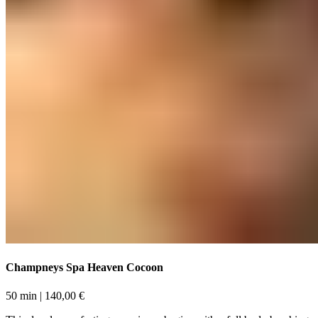
Champneys Spa Heaven Cocoon​​​​‌ ‍ ​‍​‍‌‍ ‌ ​‍‌‍‍‌‌‍‌ ‌‍‍‌‌‍ ‍​‍​‍​ ‍‍​‍​‍‌ ​ ‌‍​‌‌‍ ‍‌‍‍‌‌ ‌​‌ ‍‌​‍ ‍‌‍‍‌‌‍ ​‍​‍​‍ ​​‍​‍‌‍‍​‌ ​‍‌‍‌‌‌‍‌‍​‍​‍​ ‍‍​‍​‍‌‍‍​‌ ‌​‌ ‌​‌ ​​‌ ​ ​ ‍‍​‍ ​‍ ‌‍ ​​‍ ‌‌‍​‌‌‍ ‍‌‍‌​​‍ ‌‌ ​‍​‍ ‌‌‍‍​‌‍ ‌ ‌​‌‍‌‌‌‍ ​‌ ​ ​‍ ‌‌ ​ ‌ ‌​‌ ‌‌‌‍‌​‌‍‍‌‌‍ ​‍ ‍‌ ‌‍‌‍‌‌‌ ​‍‌‍​ ‌‍‌‌‌‍ ​​‍ ‍‌‍​‌‌ ​​‌ ​​​‍ ‌‍‍‌‌‍ ‍‌ ‌​‌‍‌‌‌‍ ‍‌ ‌​​‍ ‌‍‌‌‌‍‌​‌‍‍‌‌ ‌​​‍ ‌‍ ‌‌‍ ‌‍‌​‌‍‌‌​ ‌‌ ​​‌ ​‍‌‍‌‌‌ ​ ‌‍‌‌‌‍ ‍‌ ‌​‌‍​‌‌ ‌​‌‍‍‌‌‍ ‌‍ ‍​ ‍ ‌‍‍‌‌‍‌​​ ‌‌‍​‌​ ‌​‌‍‌‍​ ‌‌‌‍‌​​ ​​​ ​ ‌‍‌‌​‍ ‌‌‍​‍‌‍‌‍​ ‍‌​ ​ ​‍ ‌​ ‌​​ ​‍​ ​‌​ ​‌​‍ ‌‌‍​‌​ ​‍​ ‌ ‌‍​ ​‍ ‌​ ​‍​ ‌‌​ ‌​‌‍​ ‌‍​ ‌‍​‍​ ​​​ ​​​ ​‍‌‍​‌​ ‌‍‌‍​ ​ ‍ ‌ ‌​‌ ‍‌‌ ​​‌‍‌‌​ ‌‌‍‍​‌‍ ‌ ‌​‌‍‌‌‌‍ ​‌‌‌​‌ ​‍‌‍‌‌‌‍​‌‌ ‌​‌‍ ‌‌‍‌‌‌‍ ‍‌ ‌​​ ‍ ‌ ​​‌‍​‌‌ ‌​‌‍‍​​ ‌‌ ‌​‌‍‍‌‌ ‌​‌‍ ​‌‍‌‌​ ‌‍​‍‌‍​‌‌ ​ ‌‍‌‌‌‌‌‌‌ ​‍‌‍ ​​ ‌‌‍‍​‌ ‌​‌ ‌​‌ ​​‌ ​ ​‍‌‌​ ​ ‌​​‌​‍‌‌​ ​‍‌​‌‍​‍‌‌​ ​‍‌​‌‍‌‍ ​​‍ ‌‌‍​‌‌‍ ‍‌‍‌​​‍ ‌‌ ​‍​‍ ‌‌‍‍​‌‍ ‌ ‌​‌‍‌‌‌‍ ​‌ ​ ​‍ ‌‌ ​ ‌ ‌​‌ ‌‌‌‍‌​‌‍‍‌‌‍ ​‍ ‍‌ ‌‍‌‍‌‌‌ ​‍‌‍​ ‌‍‌‌‌‍ ​​‍ ‍‌‍​‌‌ ​​‌ ​​​‍‌‍‌‍‍‌‌‍‌​​ ‌‌‍​‌​ ‌​‌‍‌‍​ ‌‌‌‍‌​​ ​​​ ​ ‌‍‌‌​‍ ‌‌‍​‍‌‍‌‍​ ‍‌​ ​ ​‍ ‌​ ‌​​ ​‍​ ​‌​ ​‌​‍ ‌‌‍​‌​ ​‍​ ‌ ‌‍​ ​‍ ‌​ ​‍​ ‌‌​ ‌​‌‍​ ‌‍​ ‌‍​‍​ ​​​ ​​​ ​‍‌‍​‌​ ‌‍‌‍​ ​‍‌‍‌ ‌​‌ ‍‌‌ ​​‌‍‌‌​ ‌‌‍‍​‌‍ ‌ ‌​‌‍‌‌‌‍ ​‌‌‌​‌ ​‍‌‍‌‌‌‍​‌‌ ‌​‌‍ ‌‌‍‌‌‌‍ ‍‌ ‌​​‍‌‍‌ ​​‌‍​‌‌ ‌​‌‍‍​​ ‌‌ ‌​‌‍‍‌‌ ‌​‌‍ ​‌‍‌‌​‍‌‍‌ ​​‌‍‌‌‌ ​‍‌ ​ ‌ ​​‌‍‌‌‌‍​ ‌ ‌​‌‍‍‌‌ ‌‍‌‍‌‌​ ‌‌ ​​‌ ‌‌‌‍​‍‌‍ ​‌‍‍‌‌ ​ ‌‍‍​‌‍‌‌‌‍‌​​‍​‍‌ ‌
50 min​​​​‌ ‍ ​‍​‍‌‍ ‌ ​‍‌‍‍‌‌‍‌ ‌‍‍‌‌‍ ‍​‍​‍​ ‍‍​‍​‍‌ ​ ‌‍​‌‌‍ ‍‌‍‍‌‌ ‌​‌ ‍‌​‍ ‍‌‍‍‌‌‍ ​‍​‍​‍ ​​‍​‍‌‍‍​‌ ​‍‌‍‌‌‌‍‌‍​‍​‍​ ‍‍​‍​‍‌‍‍​‌ ‌​‌ ‌​‌ ​​‌ ​ ​ ‍‍​‍ ​‍ ‌‍ ​​‍ ‌‌‍​‌‌‍ ‍‌‍‌​​‍ ‌‌ ​‍​‍ ‌‌‍‍​‌‍ ‌ ‌​‌‍‌‌‌‍ ​‌ ​ ​‍ ‌‌ ​ ‌ ‌​‌ ‌‌‌‍‌​‌‍‍‌‌‍ ​‍ ‍‌ ‌‍‌‍‌‌‌ ​‍‌‍​ ‌‍‌‌‌‍ ​​‍ ‍‌‍​‌‌ ​​‌ ​​​‍ ‌‍‍‌‌‍ ‍‌ ‌​‌‍‌‌‌‍ ‍‌ ‌​​‍ ‌‍‌‌‌‍‌​‌‍‍‌‌ ‌​​‍ ‌‍ ‌‌‍ ‌‍‌​‌‍‌‌​ ‌‌ ​​‌ ​‍‌‍‌‌‌ ​ ‌‍‌‌‌‍ ‍‌ ‌​‌‍​‌‌ ‌​‌‍‍‌‌‍ ‌‍ ‍​ ‍ ‌‍‍‌‌‍‌​​ ‌‌‍​‌​ ‌​‌‍‌‍​ ‌‌‌‍‌​​ ​​​ ​ ‌‍‌‌​‍ ‌‌‍​‍‌‍‌‍​ ‍‌​ ​ ​‍ ‌​ ‌​​ ​‍​ ​‌​ ​‌​‍ ‌‌‍​‌​ ​‍​ ‌ ‌‍​ ​‍ ‌​ ​‍​ ‌‌​ ‌​‌‍​ ‌‍​ ‌‍​‍​ ​​​ ​​​ ​‍‌‍​‌​ ‌‍‌‍​ ​ ‍ ‌ ‌​‌ ‍‌‌ ​​‌‍‌‌​ ‌‌‍‍​‌‍ ‌ ‌​‌‍‌‌‌‍ ​‌‌‌​‌ ​‍‌‍‌‌‌‍​‌‌ ‌​‌‍ ‌‌‍‌‌‌‍ ‍‌ ‌​​ ‍ ‌ ​​‌‍​‌‌ ‌​‌‍‍​​ ‌‌ ‌​‌‍‍‌‌‍ ‌‌‍‌‌​ ‌‍​‍‌‍​‌‌ ​ ‌‍‌‌‌‌‌‌‌ ​‍‌‍ ​​ ‌‌‍‍​‌ ‌​‌ ‌​‌ ​​‌ ​ ​‍‌‌​ ​ ‌​​‌​‍‌‌​ ​‍‌​‌‍​‍‌‌​ ​‍‌​‌‍‌‍ ​​‍ ‌‌‍​‌‌‍ ‍‌‍‌​​‍ ‌‌ ​‍​‍ ‌‌‍‍​‌‍ ‌ ‌​‌‍‌‌‌‍ ​‌ ​ ​‍ ‌‌ ​ ‌ ‌​‌ ‌‌‌‍‌​‌‍‍‌‌‍ ​‍ ‍‌ ‌‍‌‍‌‌‌ ​‍‌‍​ ‌‍‌‌‌‍ ​​‍ ‍‌‍​‌‌ ​​‌ ​​​‍‌‍‌‍‍‌‌‍‌​​ ‌‌‍​‌​ ‌​‌‍‌‍​ ‌‌‌‍‌​​ ​​​ ​ ‌‍‌‌​‍ ‌‌‍​‍‌‍‌‍​ ‍‌​ ​ ​‍ ‌​ ‌​​ ​‍​ ​‌​ ​‌​‍ ‌‌‍​‌​ ​‍​ ‌ ‌‍​ ​‍ ‌​ ​‍​ ‌‌​ ‌​‌‍​ ‌‍​ ‌‍​‍​ ​​​ ​​​ ​‍‌‍​‌​ ‌‍‌‍​ ​‍‌‍‌ ‌​‌ ‍‌‌ ​​‌‍‌‌​ ‌‌‍‍​‌‍ ‌ ‌​‌‍‌‌‌‍ ​‌‌‌​‌ ​‍‌‍‌‌‌‍​‌‌ ‌​‌‍ ‌‌‍‌‌‌‍ ‍‌ ‌​​‍‌‍‌ ​​‌‍​‌‌ ‌​‌‍‍​​ ‌‌ ‌​‌‍‍‌‌‍ ‌‌‍‌‌​‍‌‍‌ ​​‌‍‌‌‌ ​‍‌ ​ ‌ ​​‌‍‌‌‌‍​ ‌ ‌​‌‍‍‌‌ ‌‍‌‍‌‌​ ‌‌ ​​‌ ‌‌‌‍​‍‌‍ ​‌‍‍‌‌ ​ ‌‍‍​‌‍‌‌‌‍‌​​‍​‍‌ ‌ | 140,00 €​​​​‌ ‍ ​‍​‍‌‍ ‌ ​‍‌‍‍‌‌‍‌ ‌‍‍‌‌‍ ‍​‍​‍​ ‍‍​‍​‍‌ ​ ‌‍​‌‌‍ ‍‌‍‍‌‌ ‌​‌ ‍‌​‍ ‍‌‍‍‌‌‍ ​‍​‍​‍ ​​‍​‍‌‍‍​‌ ​‍‌‍‌‌‌‍‌‍​‍​‍​ ‍‍​‍​‍‌‍‍​‌ ‌​‌ ‌​‌ ​​‌ ​ ​ ‍‍​‍ ​‍ ‌‍ ​​‍ ‌‌‍​‌‌‍ ‍‌‍‌​​‍ ‌‌ ​‍​‍ ‌‌‍‍​‌‍ ‌ ‌​‌‍‌‌‌‍ ​‌ ​ ​‍ ‌‌ ​ ‌ ‌​‌ ‌‌‌‍‌​‌‍‍‌‌‍ ​‍ ‍‌ ‌‍‌‍‌‌‌ ​‍‌‍​ ‌‍‌‌‌‍ ​​‍ ‍‌‍​‌‌ ​​‌ ​​​‍ ‌‍‍‌‌‍ ‍‌ ‌​‌‍‌‌‌‍ ‍‌ ‌​​‍ ‌‍‌‌‌‍‌​‌‍‍‌‌ ‌​​‍ ‌‍ ‌‌‍ ‌‍‌​‌‍‌‌​ ‌‌ ​​‌ ​‍‌‍‌‌‌ ​ ‌‍‌‌‌‍ ‍‌ ‌​‌‍​‌‌ ‌​‌‍‍‌‌‍ ‌‍ ‍​ ‍ ‌‍‍‌‌‍‌​​ ‌‌‍​‌​ ‌​‌‍‌‍​ ‌‌‌‍‌​​ ​​​ ​ ‌‍‌‌​‍ ‌‌‍​‍‌‍‌‍​ ‍‌​ ​ ​‍ ‌​ ‌​​ ​‍​ ​‌​ ​‌​‍ ‌‌‍​‌​ ​‍​ ‌ ‌‍​ ​‍ ‌​ ​‍​ ‌‌​ ‌​‌‍​ ‌‍​ ‌‍​‍​ ​​​ ​​​ ​‍‌‍​‌​ ‌‍‌‍​ ​ ‍ ‌ ‌​‌ ‍‌‌ ​​‌‍‌‌​ ‌‌‍‍​‌‍ ‌ ‌​‌‍‌‌‌‍ ​‌‌‌​‌ ​‍‌‍‌‌‌‍​‌‌ ‌​‌‍ ‌‌‍‌‌‌‍ ‍‌ ‌​​ ‍ ‌ ​​‌‍​‌‌ ‌​‌‍‍​​ ‌‌ ​​‌ ​‍‌‍‍‌‌‍​ ‌‍‌‌​ ‌‍​‍‌‍​‌‌ ​ ‌‍‌‌‌‌‌‌‌ ​‍‌‍ ​​ ‌‌‍‍​‌ ‌​‌ ‌​‌ ​​‌ ​ ​‍‌‌​ ​ ‌​​‌​‍‌‌​ ​‍‌​‌‍​‍‌‌​ ​‍‌​‌‍‌‍ ​​‍ ‌‌‍​‌‌‍ ‍‌‍‌​​‍ ‌‌ ​‍​‍ ‌‌‍‍​‌‍ ‌ ‌​‌‍‌‌‌‍ ​‌ ​ ​‍ ‌‌ ​ ‌ ‌​‌ ‌‌‌‍‌​‌‍‍‌‌‍ ​‍ ‍‌ ‌‍‌‍‌‌‌ ​‍‌‍​ ‌‍‌‌‌‍ ​​‍ ‍‌‍​‌‌ ​​‌ ​​​‍‌‍‌‍‍‌‌‍‌​​ ‌‌‍​‌​ ‌​‌‍‌‍​ ‌‌‌‍‌​​ ​​​ ​ ‌‍‌‌​‍ ‌‌‍​‍‌‍‌‍​ ‍‌​ ​ ​‍ ‌​ ‌​​ ​‍​ ​‌​ ​‌​‍ ‌‌‍​‌​ ​‍​ ‌ ‌‍​ ​‍ ‌​ ​‍​ ‌‌​ ‌​‌‍​ ‌‍​ ‌‍​‍​ ​​​ ​​​ ​‍‌‍​‌​ ‌‍‌‍​ ​‍‌‍‌ ‌​‌ ‍‌‌ ​​‌‍‌‌​ ‌‌‍‍​‌‍ ‌ ‌​‌‍‌‌‌‍ ​‌‌‌​‌ ​‍‌‍‌‌‌‍​‌‌ ‌​‌‍ ‌‌‍‌‌‌‍ ‍‌ ‌​​‍‌‍‌ ​​‌‍​‌‌ ‌​‌‍‍​​ ‌‌ ​​‌ ​‍‌‍‍‌‌‍​ ‌‍‌‌​‍‌‍‌ ​​‌‍‌‌‌ ​‍‌ ​ ‌ ​​‌‍‌‌‌‍​ ‌ ‌​‌‍‍‌‌ ‌‍‌‍‌‌​ ‌‌ ​​‌ ‌‌‌‍​‍‌‍ ​‌‍‍‌‌ ​ ‌‍‍​‌‍‌‌‌‍‌​​‍​‍‌ ‌