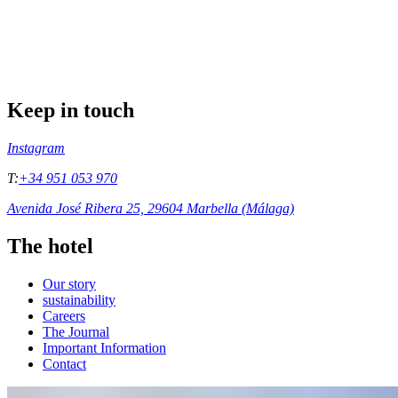
Keep in touch
Instagram
T:
+34 951 053 970
Avenida José Ribera 25, 29604 Marbella (Málaga)
The hotel
Our story
sustainability
Careers
The Journal
Important Information
Contact