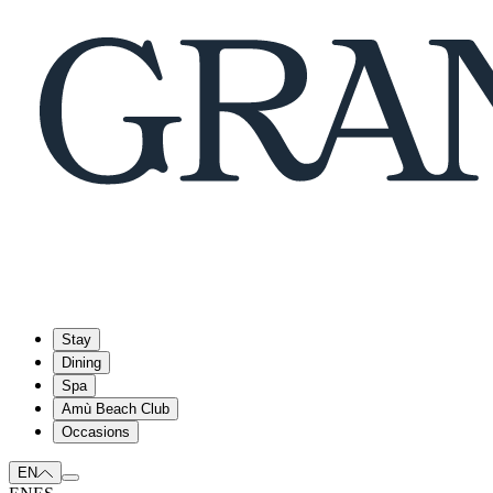
Stay
Dining
Spa
Amù Beach Club
Occasions
EN