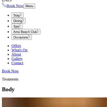
EN
ES
Book Now
Menu
Stay
Dining
Spa
Amù Beach Club
Occasions
Offers
What's On
About
Gallery
Contact
Book Now
Treatments​​​​‌ ‍ ​‍​‍‌‍ ‌ ​‍‌‍‍‌‌‍‌ ‌‍‍‌‌‍ ‍​‍​‍​ ‍‍​‍​‍‌ ​ ‌‍​‌‌‍ ‍‌‍‍‌‌ ‌​‌ ‍‌​‍ ‍‌‍‍‌‌‍ ​‍​‍​‍ ​​‍​‍‌‍‍​‌ ​‍‌‍‌‌‌‍‌‍​‍​‍​ ‍‍​‍​‍‌‍‍​‌ ‌​‌ ‌​‌ ​​‌ ​ ​ ‍‍​‍ ​‍ ‌‍ ​​‍ ‌‌‍​‌‌‍ ‍‌‍‌​​‍ ‌‌ ​‍​‍ ‌‌‍‍​‌‍ ‌ ‌​‌‍‌‌‌‍ ​‌ ​ ​‍ ‌‌ ​ ‌ ‌​‌ ‌‌‌‍‌​‌‍‍‌‌‍ ​‍ ‍‌ ‌‍‌‍‌‌‌ ​‍‌‍​ ‌‍‌‌‌‍ ​​‍ ‍‌‍​‌‌ ​​‌ ​​​‍ ‌‍‍‌‌‍ ‍‌ ‌​‌‍‌‌‌‍ ‍‌ ‌​​‍ ‌‍‌‌‌‍‌​‌‍‍‌‌ ‌​​‍ ‌‍ ‌‌‍ ‌‍‌​‌‍‌‌​ ‌‌ ​​‌ ​‍‌‍‌‌‌ ​ ‌‍‌‌‌‍ ‍‌ ‌​‌‍​‌‌ ‌​‌‍‍‌‌‍ ‌‍ ‍​ ‍ ‌‍‍‌‌‍‌​​ ‌​ ​​​ ‌​​ ‌ ‌‍​‍​ ‌‍​ ​‍‌‍​‍​ ​‍​‍ ‌​ ​ ​ ​‍​ ‌‍​ ‌​​‍ ‌​ ‌​​ ​​​ ‍​‌‍‌​​‍ ‌‌‍​‍​ ‌ ‌‍​‍‌‍​ ​‍ ‌‌‍​ ​ ‌​‌‍​‌‌‍​‍‌‍‌‌​ ‌‌​ ‍‌​ ‌ ​ ‍‌​ ‍​‌‍‌‍​ ‍​​ ‍ ‌ ‌​‌ ‍‌‌ ​​‌‍‌‌​ ‌‌‍‍​‌‍ ‌ ‌​‌‍‌‌‌‍ ​‌‌​ ‌‍‍‌‌ ‌​‌‍‌‌‌‌​​‌‍​‌‌‍‌ ‌‍‌‌​ ‍ ‌ ​​‌‍​‌‌ ‌​‌‍‍​​ ‌‌ ​​‌‍​‌‌‍‌ ‌‍‌‌‌​​‍‌ ‌‌‌‍‍‌‌‍ ​‌‍‌​‌‍‌‌‌ ​‍​‍‌‌​ ‌‌‌​​‍‌‌ ‌‍‍ ‌‍‌‌‌ ‍‌​‍‌‌​ ​ ‌​‌​​‍‌‌​ ​ ‌​‌​​‍‌‌​ ​‍​ ​‍‌‍‌​​ ​ ​ ​​​ ‍‌​ ‌ ​ ​‍​ ‌​‌‍‌‌‌‍​ ‌‍‌​​ ​ ‌‍‌‌​‍‌‌​ ​‍​ ​‍​‍‌‌​ ‌‌‌​‌​​‍ ‍‌ ​ ‌ ‌‌‌‍​‍‌‍‍​‌‍‌‌‌‍​‌‌‍‌​‌‍‍‌‌‍ ‍‌‍‌ ​ ‌‍​‍‌‍​‌‌ ​ ‌‍‌‌‌‌‌‌‌ ​‍‌‍ ​​ ‌‌‍‍​‌ ‌​‌ ‌​‌ ​​‌ ​ ​‍‌‌​ ​ ‌​​‌​‍‌‌​ ​‍‌​‌‍​‍‌‌​ ​‍‌​‌‍‌‍ ​​‍ ‌‌‍​‌‌‍ ‍‌‍‌​​‍ ‌‌ ​‍​‍ ‌‌‍‍​‌‍ ‌ ‌​‌‍‌‌‌‍ ​‌ ​ ​‍ ‌‌ ​ ‌ ‌​‌ ‌‌‌‍‌​‌‍‍‌‌‍ ​‍ ‍‌ ‌‍‌‍‌‌‌ ​‍‌‍​ ‌‍‌‌‌‍ ​​‍ ‍‌‍​‌‌ ​​‌ ​​​‍‌‍‌‍‍‌‌‍‌​​ ‌​ ​​​ ‌​​ ‌ ‌‍​‍​ ‌‍​ ​‍‌‍​‍​ ​‍​‍ ‌​ ​ ​ ​‍​ ‌‍​ ‌​​‍ ‌​ ‌​​ ​​​ ‍​‌‍‌​​‍ ‌‌‍​‍​ ‌ ‌‍​‍‌‍​ ​‍ ‌‌‍​ ​ ‌​‌‍​‌‌‍​‍‌‍‌‌​ ‌‌​ ‍‌​ ‌ ​ ‍‌​ ‍​‌‍‌‍​ ‍​​‍‌‍‌ ‌​‌ ‍‌‌ ​​‌‍‌‌​ ‌‌‍‍​‌‍ ‌ ‌​‌‍‌‌‌‍ ​‌‌​ ‌‍‍‌‌ ‌​‌‍‌‌‌‌​​‌‍​‌‌‍‌ ‌‍‌‌​‍‌‍‌ ​​‌‍​‌‌ ‌​‌‍‍​​ ‌‌ ​​‌‍​‌‌‍‌ ‌‍‌‌‌​​‍‌ ‌‌‌‍‍‌‌‍ ​‌‍‌​‌‍‌‌‌ ​‍​‍‌‌​ ‌‌‌​​‍‌‌ ‌‍‍ ‌‍‌‌‌ ‍‌​‍‌‌​ ​ ‌​‌​​‍‌‌​ ​ ‌​‌​​‍‌‌​ ​‍​ ​‍‌‍‌​​ ​ ​ ​​​ ‍‌​ ‌ ​ ​‍​ ‌​‌‍‌‌‌‍​ ‌‍‌​​ ​ ‌‍‌‌​‍‌‌​ ​‍​ ​‍​‍‌‌​ ‌‌‌​‌​​‍ ‍‌ ​ ‌ ‌‌‌‍​‍‌‍‍​‌‍‌‌‌‍​‌‌‍‌​‌‍‍‌‌‍ ‍‌‍‌ ​‍‌‍‌ ​​‌‍‌‌‌ ​‍‌ ​ ‌ ​​‌‍‌‌‌‍​ ‌ ‌​‌‍‍‌‌ ‌‍‌‍‌‌​ ‌‌ ​​‌ ‌‌‌‍​‍‌‍ ​‌‍‍‌‌ ​ ‌‍‍​‌‍‌‌‌‍‌​​‍​‍‌ ‌
Body​​​​‌ ‍ ​‍​‍‌‍ ‌ ​‍‌‍‍‌‌‍‌ ‌‍‍‌‌‍ ‍​‍​‍​ ‍‍​‍​‍‌ ​ ‌‍​‌‌‍ ‍‌‍‍‌‌ ‌​‌ ‍‌​‍ ‍‌‍‍‌‌‍ ​‍​‍​‍ ​​‍​‍‌‍‍​‌ ​‍‌‍‌‌‌‍‌‍​‍​‍​ ‍‍​‍​‍‌‍‍​‌ ‌​‌ ‌​‌ ​​‌ ​ ​ ‍‍​‍ ​‍ ‌‍ ​​‍ ‌‌‍​‌‌‍ ‍‌‍‌​​‍ ‌‌ ​‍​‍ ‌‌‍‍​‌‍ ‌ ‌​‌‍‌‌‌‍ ​‌ ​ ​‍ ‌‌ ​ ‌ ‌​‌ ‌‌‌‍‌​‌‍‍‌‌‍ ​‍ ‍‌ ‌‍‌‍‌‌‌ ​‍‌‍​ ‌‍‌‌‌‍ ​​‍ ‍‌‍​‌‌ ​​‌ ​​​‍ ‌‍‍‌‌‍ ‍‌ ‌​‌‍‌‌‌‍ ‍‌ ‌​​‍ ‌‍‌‌‌‍‌​‌‍‍‌‌ ‌​​‍ ‌‍ ‌‌‍ ‌‍‌​‌‍‌‌​ ‌‌ ​​‌ ​‍‌‍‌‌‌ ​ ‌‍‌‌‌‍ ‍‌ ‌​‌‍​‌‌ ‌​‌‍‍‌‌‍ ‌‍ ‍​ ‍ ‌‍‍‌‌‍‌​​ ‌​ ​​​ ‌​​ ‌ ‌‍​‍​ ‌‍​ ​‍‌‍​‍​ ​‍​‍ ‌​ ​ ​ ​‍​ ‌‍​ ‌​​‍ ‌​ ‌​​ ​​​ ‍​‌‍‌​​‍ ‌‌‍​‍​ ‌ ‌‍​‍‌‍​ ​‍ ‌‌‍​ ​ ‌​‌‍​‌‌‍​‍‌‍‌‌​ ‌‌​ ‍‌​ ‌ ​ ‍‌​ ‍​‌‍‌‍​ ‍​​ ‍ ‌ ‌​‌ ‍‌‌ ​​‌‍‌‌​ ‌‌‍‍​‌‍ ‌ ‌​‌‍‌‌‌‍ ​‌‌​ ‌‍‍‌‌ ‌​‌‍‌‌‌‌​​‌‍​‌‌‍‌ ‌‍‌‌​ ‍ ‌ ​​‌‍​‌‌ ‌​‌‍‍​​ ‌‌ ​​‌‍​‌‌‍‌ ‌‍‌‌‌​​‍‌ ‌‌‌‍‍‌‌‍ ​‌‍‌​‌‍‌‌‌ ​‍​‍‌‌​ ‌‌‌​​‍‌‌ ‌‍‍ ‌‍‌‌‌ ‍‌​‍‌‌​ ​ ‌​‌​​‍‌‌​ ​ ‌​‌​​‍‌‌​ ​‍​ ​‍‌‍‌​​ ​ ​ ​​​ ‍‌​ ‌ ​ ​‍​ ‌​‌‍‌‌‌‍​ ‌‍‌​​ ​ ‌‍‌‌​‍‌‌​ ​‍​ ​‍​‍‌‌​ ‌‌‌​‌​​‍ ‍‌‍‍​‌‍‌‌‌‍​‌‌‍‌​‌‍‍‌‌‍ ‍‌‍‌ ​ ‌‍​‍‌‍​‌‌ ​ ‌‍‌‌‌‌‌‌‌ ​‍‌‍ ​​ ‌‌‍‍​‌ ‌​‌ ‌​‌ ​​‌ ​ ​‍‌‌​ ​ ‌​​‌​‍‌‌​ ​‍‌​‌‍​‍‌‌​ ​‍‌​‌‍‌‍ ​​‍ ‌‌‍​‌‌‍ ‍‌‍‌​​‍ ‌‌ ​‍​‍ ‌‌‍‍​‌‍ ‌ ‌​‌‍‌‌‌‍ ​‌ ​ ​‍ ‌‌ ​ ‌ ‌​‌ ‌‌‌‍‌​‌‍‍‌‌‍ ​‍ ‍‌ ‌‍‌‍‌‌‌ ​‍‌‍​ ‌‍‌‌‌‍ ​​‍ ‍‌‍​‌‌ ​​‌ ​​​‍‌‍‌‍‍‌‌‍‌​​ ‌​ ​​​ ‌​​ ‌ ‌‍​‍​ ‌‍​ ​‍‌‍​‍​ ​‍​‍ ‌​ ​ ​ ​‍​ ‌‍​ ‌​​‍ ‌​ ‌​​ ​​​ ‍​‌‍‌​​‍ ‌‌‍​‍​ ‌ ‌‍​‍‌‍​ ​‍ ‌‌‍​ ​ ‌​‌‍​‌‌‍​‍‌‍‌‌​ ‌‌​ ‍‌​ ‌ ​ ‍‌​ ‍​‌‍‌‍​ ‍​​‍‌‍‌ ‌​‌ ‍‌‌ ​​‌‍‌‌​ ‌‌‍‍​‌‍ ‌ ‌​‌‍‌‌‌‍ ​‌‌​ ‌‍‍‌‌ ‌​‌‍‌‌‌‌​​‌‍​‌‌‍‌ ‌‍‌‌​‍‌‍‌ ​​‌‍​‌‌ ‌​‌‍‍​​ ‌‌ ​​‌‍​‌‌‍‌ ‌‍‌‌‌​​‍‌ ‌‌‌‍‍‌‌‍ ​‌‍‌​‌‍‌‌‌ ​‍​‍‌‌​ ‌‌‌​​‍‌‌ ‌‍‍ ‌‍‌‌‌ ‍‌​‍‌‌​ ​ ‌​‌​​‍‌‌​ ​ ‌​‌​​‍‌‌​ ​‍​ ​‍‌‍‌​​ ​ ​ ​​​ ‍‌​ ‌ ​ ​‍​ ‌​‌‍‌‌‌‍​ ‌‍‌​​ ​ ‌‍‌‌​‍‌‌​ ​‍​ ​‍​‍‌‌​ ‌‌‌​‌​​‍ ‍‌‍‍​‌‍‌‌‌‍​‌‌‍‌​‌‍‍‌‌‍ ‍‌‍‌ ​‍‌‍‌ ​​‌‍‌‌‌ ​‍‌ ​ ‌ ​​‌‍‌‌‌‍​ ‌ ‌​‌‍‍‌‌ ‌‍‌‍‌‌​ ‌‌ ​​‌ ‌‌‌‍​‍‌‍ ​‌‍‍‌‌ ​ ‌‍‍​‌‍‌‌‌‍‌​​‍​‍‌ ‌