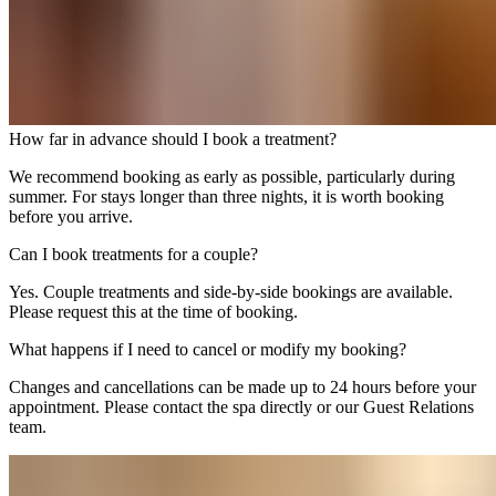
How far in advance should I book a treatment?​​​​‌ ‍ ​‍​‍‌‍ ‌ ​‍‌‍‍‌‌‍‌ ‌‍‍‌‌‍ ‍​‍​‍​ ‍‍​‍​‍‌ ​ ‌‍​‌‌‍ ‍‌‍‍‌‌ ‌​‌ ‍‌​‍ ‍‌‍‍‌‌‍ ​‍​‍​‍ ​​‍​‍‌‍‍​‌ ​‍‌‍‌‌‌‍‌‍​‍​‍​ ‍‍​‍​‍‌‍‍​‌ ‌​‌ ‌​‌ ​​‌ ​ ​ ‍‍​‍ ​‍ ‌‍ ​​‍ ‌‌‍​‌‌‍ ‍‌‍‌​​‍ ‌‌ ​‍​‍ ‌‌‍‍​‌‍ ‌ ‌​‌‍‌‌‌‍ ​‌ ​ ​‍ ‌‌ ​ ‌ ‌​‌ ‌‌‌‍‌​‌‍‍‌‌‍ ​‍ ‍‌ ‌‍‌‍‌‌‌ ​‍‌‍​ ‌‍‌‌‌‍ ​​‍ ‍‌‍​‌‌ ​​‌ ​​​‍ ‌‍‍‌‌‍ ‍‌ ‌​‌‍‌‌‌‍ ‍‌ ‌​​‍ ‌‍‌‌‌‍‌​‌‍‍‌‌ ‌​​‍ ‌‍ ‌‌‍ ‌‍‌​‌‍‌‌​ ‌‌ ​​‌ ​‍‌‍‌‌‌ ​ ‌‍‌‌‌‍ ‍‌ ‌​‌‍​‌‌ ‌​‌‍‍‌‌‍ ‌‍ ‍​ ‍ ‌‍‍‌‌‍‌​​ ‌​ ‍‌​ ‌‌​ ​‍​ ‌‌​ ‍​‌‍‌​‌‍​‍‌‍​‍​‍ ‌​ ​‌​ ​‌​ ‌‌​ ​ ​‍ ‌​ ‌​​ ‌ ‌‍‌‌‌‍​ ​‍ ‌‌‍​‍​ ‌​​ ​​​ ​‌​‍ ‌​ ‌‌‌‍‌​​ ​‌​ ​ ‌‍‌​​ ​ ​ ​‍‌‍​ ​ ​​‌‍‌​​ ‍‌‌‍​‍​ ‍ ‌ ‌​‌ ‍‌‌ ​​‌‍‌‌​ ‌‌‍‍​‌‍ ‌ ‌​‌‍‌‌‌‍ ​‌​‌‍‌‍​‌‌ ​‌​ ‍ ‌ ​​‌‍​‌‌ ‌​‌‍‍​​ ‌‌ ​‌‌ ‌‌‌‍‌‌‌ ​ ‌ ‌​‌‍‍‌‌‍ ‌‍ ‍​ ‌‍​‍‌‍​‌‌ ​ ‌‍‌‌‌‌‌‌‌ ​‍‌‍ ​​ ‌‌‍‍​‌ ‌​‌ ‌​‌ ​​‌ ​ ​‍‌‌​ ​ ‌​​‌​‍‌‌​ ​‍‌​‌‍​‍‌‌​ ​‍‌​‌‍‌‍ ​​‍ ‌‌‍​‌‌‍ ‍‌‍‌​​‍ ‌‌ ​‍​‍ ‌‌‍‍​‌‍ ‌ ‌​‌‍‌‌‌‍ ​‌ ​ ​‍ ‌‌ ​ ‌ ‌​‌ ‌‌‌‍‌​‌‍‍‌‌‍ ​‍ ‍‌ ‌‍‌‍‌‌‌ ​‍‌‍​ ‌‍‌‌‌‍ ​​‍ ‍‌‍​‌‌ ​​‌ ​​​‍‌‍‌‍‍‌‌‍‌​​ ‌​ ‍‌​ ‌‌​ ​‍​ ‌‌​ ‍​‌‍‌​‌‍​‍‌‍​‍​‍ ‌​ ​‌​ ​‌​ ‌‌​ ​ ​‍ ‌​ ‌​​ ‌ ‌‍‌‌‌‍​ ​‍ ‌‌‍​‍​ ‌​​ ​​​ ​‌​‍ ‌​ ‌‌‌‍‌​​ ​‌​ ​ ‌‍‌​​ ​ ​ ​‍‌‍​ ​ ​​‌‍‌​​ ‍‌‌‍​‍​‍‌‍‌ ‌​‌ ‍‌‌ ​​‌‍‌‌​ ‌‌‍‍​‌‍ ‌ ‌​‌‍‌‌‌‍ ​‌​‌‍‌‍​‌‌ ​‌​‍‌‍‌ ​​‌‍​‌‌ ‌​‌‍‍​​ ‌‌ ​‌‌ ‌‌‌‍‌‌‌ ​ ‌ ‌​‌‍‍‌‌‍ ‌‍ ‍​‍‌‍‌ ​​‌‍‌‌‌ ​‍‌ ​ ‌ ​​‌‍‌‌‌‍​ ‌ ‌​‌‍‍‌‌ ‌‍‌‍‌‌​ ‌‌ ​​‌ ‌‌‌‍​‍‌‍ ​‌‍‍‌‌ ​ ‌‍‍​‌‍‌‌‌‍‌​​‍​‍‌ ‌
We recommend booking as early as possible, particularly during
summer. For stays longer than three nights, it is worth booking
before you arrive.​​​​‌ ‍ ​‍​‍‌‍ ‌ ​‍‌‍‍‌‌‍‌ ‌‍‍‌‌‍ ‍​‍​‍​ ‍‍​‍​‍‌ ​ ‌‍​‌‌‍ ‍‌‍‍‌‌ ‌​‌ ‍‌​‍ ‍‌‍‍‌‌‍ ​‍​‍​‍ ​​‍​‍‌‍‍​‌ ​‍‌‍‌‌‌‍‌‍​‍​‍​ ‍‍​‍​‍‌‍‍​‌ ‌​‌ ‌​‌ ​​‌ ​ ​ ‍‍​‍ ​‍ ‌‍ ​​‍ ‌‌‍​‌‌‍ ‍‌‍‌​​‍ ‌‌ ​‍​‍ ‌‌‍‍​‌‍ ‌ ‌​‌‍‌‌‌‍ ​‌ ​ ​‍ ‌‌ ​ ‌ ‌​‌ ‌‌‌‍‌​‌‍‍‌‌‍ ​‍ ‍‌ ‌‍‌‍‌‌‌ ​‍‌‍​ ‌‍‌‌‌‍ ​​‍ ‍‌‍​‌‌ ​​‌ ​​​‍ ‌‍‍‌‌‍ ‍‌ ‌​‌‍‌‌‌‍ ‍‌ ‌​​‍ ‌‍‌‌‌‍‌​‌‍‍‌‌ ‌​​‍ ‌‍ ‌‌‍ ‌‍‌​‌‍‌‌​ ‌‌ ​​‌ ​‍‌‍‌‌‌ ​ ‌‍‌‌‌‍ ‍‌ ‌​‌‍​‌‌ ‌​‌‍‍‌‌‍ ‌‍ ‍​ ‍ ‌‍‍‌‌‍‌​​ ‌​ ‍‌​ ‌‌​ ​‍​ ‌‌​ ‍​‌‍‌​‌‍​‍‌‍​‍​‍ ‌​ ​‌​ ​‌​ ‌‌​ ​ ​‍ ‌​ ‌​​ ‌ ‌‍‌‌‌‍​ ​‍ ‌‌‍​‍​ ‌​​ ​​​ ​‌​‍ ‌​ ‌‌‌‍‌​​ ​‌​ ​ ‌‍‌​​ ​ ​ ​‍‌‍​ ​ ​​‌‍‌​​ ‍‌‌‍​‍​ ‍ ‌ ‌​‌ ‍‌‌ ​​‌‍‌‌​ ‌‌‍‍​‌‍ ‌ ‌​‌‍‌‌‌‍ ​‌​‌‍‌‍​‌‌ ​‌​ ‍ ‌ ​​‌‍​‌‌ ‌​‌‍‍​​ ‌‌‍​‌‌‍ ‍‌ ​ ‌ ‌ ‌‍‌‌‌ ​‍​‍‌‌​ ‌‌‌​​‍‌‌ ‌‍‍ ‌‍‌‌‌ ‍‌​‍‌‌​ ​ ‌​‌​​‍‌‌​ ​ ‌​‌​​‍‌‌​ ​‍​ ​‍​ ‍‌​ ​​​ ‌ ​ ​‍‌‍‌‌‌‍​‌​ ‌‌​ ‌‍​ ‌ ‌‍​‍‌‍‌‌‌‍​‍​‍‌‌​ ​‍​ ​‍​‍‌‌​ ‌‌‌​‌​​‍ ‍‌‍​ ‌‍‍​‌‍‍‌‌‍ ​‌‍‌​‌ ​‍‌‍‌‌‌‍ ‍​‍‌‌​ ‌‌‌​​‍‌‌ ‌‍‍ ‌‍‌‌‌ ‍‌​‍‌‌​ ​ ‌​‌​​‍‌‌​ ​ ‌​‌​​‍‌‌​ ​‍​ ​‍​ ​​‌‍‌​‌‍​ ‌‍‌‍‌‍‌‍‌‍​‍​ ‌‌​ ‌​​ ​‍​ ​‌​ ‍‌​ ‌‌​‍‌‌​ ​‍​ ​‍​‍‌‌​ ‌‌‌​‌​​‍ ‍‌ ‌​‌‍‌‌‌ ‍​‌ ‌​​ ‌‍​‍‌‍​‌‌ ​ ‌‍‌‌‌‌‌‌‌ ​‍‌‍ ​​ ‌‌‍‍​‌ ‌​‌ ‌​‌ ​​‌ ​ ​‍‌‌​ ​ ‌​​‌​‍‌‌​ ​‍‌​‌‍​‍‌‌​ ​‍‌​‌‍‌‍ ​​‍ ‌‌‍​‌‌‍ ‍‌‍‌​​‍ ‌‌ ​‍​‍ ‌‌‍‍​‌‍ ‌ ‌​‌‍‌‌‌‍ ​‌ ​ ​‍ ‌‌ ​ ‌ ‌​‌ ‌‌‌‍‌​‌‍‍‌‌‍ ​‍ ‍‌ ‌‍‌‍‌‌‌ ​‍‌‍​ ‌‍‌‌‌‍ ​​‍ ‍‌‍​‌‌ ​​‌ ​​​‍‌‍‌‍‍‌‌‍‌​​ ‌​ ‍‌​ ‌‌​ ​‍​ ‌‌​ ‍​‌‍‌​‌‍​‍‌‍​‍​‍ ‌​ ​‌​ ​‌​ ‌‌​ ​ ​‍ ‌​ ‌​​ ‌ ‌‍‌‌‌‍​ ​‍ ‌‌‍​‍​ ‌​​ ​​​ ​‌​‍ ‌​ ‌‌‌‍‌​​ ​‌​ ​ ‌‍‌​​ ​ ​ ​‍‌‍​ ​ ​​‌‍‌​​ ‍‌‌‍​‍​‍‌‍‌ ‌​‌ ‍‌‌ ​​‌‍‌‌​ ‌‌‍‍​‌‍ ‌ ‌​‌‍‌‌‌‍ ​‌​‌‍‌‍​‌‌ ​‌​‍‌‍‌ ​​‌‍​‌‌ ‌​‌‍‍​​ ‌‌‍​‌‌‍ ‍‌ ​ ‌ ‌ ‌‍‌‌‌ ​‍​‍‌‌​ ‌‌‌​​‍‌‌ ‌‍‍ ‌‍‌‌‌ ‍‌​‍‌‌​ ​ ‌​‌​​‍‌‌​ ​ ‌​‌​​‍‌‌​ ​‍​ ​‍​ ‍‌​ ​​​ ‌ ​ ​‍‌‍‌‌‌‍​‌​ ‌‌​ ‌‍​ ‌ ‌‍​‍‌‍‌‌‌‍​‍​‍‌‌​ ​‍​ ​‍​‍‌‌​ ‌‌‌​‌​​‍ ‍‌‍​ ‌‍‍​‌‍‍‌‌‍ ​‌‍‌​‌ ​‍‌‍‌‌‌‍ ‍​‍‌‌​ ‌‌‌​​‍‌‌ ‌‍‍ ‌‍‌‌‌ ‍‌​‍‌‌​ ​ ‌​‌​​‍‌‌​ ​ ‌​‌​​‍‌‌​ ​‍​ ​‍​ ​​‌‍‌​‌‍​ ‌‍‌‍‌‍‌‍‌‍​‍​ ‌‌​ ‌​​ ​‍​ ​‌​ ‍‌​ ‌‌​‍‌‌​ ​‍​ ​‍​‍‌‌​ ‌‌‌​‌​​‍ ‍‌ ‌​‌‍‌‌‌ ‍​‌ ‌​​‍‌‍‌ ​​‌‍‌‌‌ ​‍‌ ​ ‌ ​​‌‍‌‌‌‍​ ‌ ‌​‌‍‍‌‌ ‌‍‌‍‌‌​ ‌‌ ​​‌ ‌‌‌‍​‍‌‍ ​‌‍‍‌‌ ​ ‌‍‍​‌‍‌‌‌‍‌​​‍​‍‌ ‌
Can I book treatments for a couple?​​​​‌ ‍ ​‍​‍‌‍ ‌ ​‍‌‍‍‌‌‍‌ ‌‍‍‌‌‍ ‍​‍​‍​ ‍‍​‍​‍‌ ​ ‌‍​‌‌‍ ‍‌‍‍‌‌ ‌​‌ ‍‌​‍ ‍‌‍‍‌‌‍ ​‍​‍​‍ ​​‍​‍‌‍‍​‌ ​‍‌‍‌‌‌‍‌‍​‍​‍​ ‍‍​‍​‍‌‍‍​‌ ‌​‌ ‌​‌ ​​‌ ​ ​ ‍‍​‍ ​‍ ‌‍ ​​‍ ‌‌‍​‌‌‍ ‍‌‍‌​​‍ ‌‌ ​‍​‍ ‌‌‍‍​‌‍ ‌ ‌​‌‍‌‌‌‍ ​‌ ​ ​‍ ‌‌ ​ ‌ ‌​‌ ‌‌‌‍‌​‌‍‍‌‌‍ ​‍ ‍‌ ‌‍‌‍‌‌‌ ​‍‌‍​ ‌‍‌‌‌‍ ​​‍ ‍‌‍​‌‌ ​​‌ ​​​‍ ‌‍‍‌‌‍ ‍‌ ‌​‌‍‌‌‌‍ ‍‌ ‌​​‍ ‌‍‌‌‌‍‌​‌‍‍‌‌ ‌​​‍ ‌‍ ‌‌‍ ‌‍‌​‌‍‌‌​ ‌‌ ​​‌ ​‍‌‍‌‌‌ ​ ‌‍‌‌‌‍ ‍‌ ‌​‌‍​‌‌ ‌​‌‍‍‌‌‍ ‌‍ ‍​ ‍ ‌‍‍‌‌‍‌​​ ‌​ ‍‌​ ​ ​ ‍​​ ​ ‌‍​‍‌‍​‌‌‍​‍‌‍​‌​‍ ‌​ ​‌​ ‌‌​ ‌ ​ ‌‌​‍ ‌​ ‌​‌‍‌​‌‍​‌‌‍‌‌​‍ ‌​ ‍​​ ‌‍‌‍‌‌​ ‌‍​‍ ‌​ ​‍​ ‍‌‌‍‌‍​ ‌‌​ ‌‍‌‍​‍‌‍‌​​ ​ ‌‍‌‍‌‍‌‌​ ​‍‌‍‌‍​ ‍ ‌ ‌​‌ ‍‌‌ ​​‌‍‌‌​ ‌‌‍‍​‌‍ ‌ ‌​‌‍‌‌‌‍ ​‌​‌‍‌‍​‌‌ ​‌​ ‍ ‌ ​​‌‍​‌‌ ‌​‌‍‍​​ ‌‌ ​‌‌ ‌‌‌‍‌‌‌ ​ ‌ ‌​‌‍‍‌‌‍ ‌‍ ‍​ ‌‍​‍‌‍​‌‌ ​ ‌‍‌‌‌‌‌‌‌ ​‍‌‍ ​​ ‌‌‍‍​‌ ‌​‌ ‌​‌ ​​‌ ​ ​‍‌‌​ ​ ‌​​‌​‍‌‌​ ​‍‌​‌‍​‍‌‌​ ​‍‌​‌‍‌‍ ​​‍ ‌‌‍​‌‌‍ ‍‌‍‌​​‍ ‌‌ ​‍​‍ ‌‌‍‍​‌‍ ‌ ‌​‌‍‌‌‌‍ ​‌ ​ ​‍ ‌‌ ​ ‌ ‌​‌ ‌‌‌‍‌​‌‍‍‌‌‍ ​‍ ‍‌ ‌‍‌‍‌‌‌ ​‍‌‍​ ‌‍‌‌‌‍ ​​‍ ‍‌‍​‌‌ ​​‌ ​​​‍‌‍‌‍‍‌‌‍‌​​ ‌​ ‍‌​ ​ ​ ‍​​ ​ ‌‍​‍‌‍​‌‌‍​‍‌‍​‌​‍ ‌​ ​‌​ ‌‌​ ‌ ​ ‌‌​‍ ‌​ ‌​‌‍‌​‌‍​‌‌‍‌‌​‍ ‌​ ‍​​ ‌‍‌‍‌‌​ ‌‍​‍ ‌​ ​‍​ ‍‌‌‍‌‍​ ‌‌​ ‌‍‌‍​‍‌‍‌​​ ​ ‌‍‌‍‌‍‌‌​ ​‍‌‍‌‍​‍‌‍‌ ‌​‌ ‍‌‌ ​​‌‍‌‌​ ‌‌‍‍​‌‍ ‌ ‌​‌‍‌‌‌‍ ​‌​‌‍‌‍​‌‌ ​‌​‍‌‍‌ ​​‌‍​‌‌ ‌​‌‍‍​​ ‌‌ ​‌‌ ‌‌‌‍‌‌‌ ​ ‌ ‌​‌‍‍‌‌‍ ‌‍ ‍​‍‌‍‌ ​​‌‍‌‌‌ ​‍‌ ​ ‌ ​​‌‍‌‌‌‍​ ‌ ‌​‌‍‍‌‌ ‌‍‌‍‌‌​ ‌‌ ​​‌ ‌‌‌‍​‍‌‍ ​‌‍‍‌‌ ​ ‌‍‍​‌‍‌‌‌‍‌​​‍​‍‌ ‌
Yes. Couple treatments and side-by-side bookings are available.
Please request this at the time of booking.​​​​‌ ‍ ​‍​‍‌‍ ‌ ​‍‌‍‍‌‌‍‌ ‌‍‍‌‌‍ ‍​‍​‍​ ‍‍​‍​‍‌ ​ ‌‍​‌‌‍ ‍‌‍‍‌‌ ‌​‌ ‍‌​‍ ‍‌‍‍‌‌‍ ​‍​‍​‍ ​​‍​‍‌‍‍​‌ ​‍‌‍‌‌‌‍‌‍​‍​‍​ ‍‍​‍​‍‌‍‍​‌ ‌​‌ ‌​‌ ​​‌ ​ ​ ‍‍​‍ ​‍ ‌‍ ​​‍ ‌‌‍​‌‌‍ ‍‌‍‌​​‍ ‌‌ ​‍​‍ ‌‌‍‍​‌‍ ‌ ‌​‌‍‌‌‌‍ ​‌ ​ ​‍ ‌‌ ​ ‌ ‌​‌ ‌‌‌‍‌​‌‍‍‌‌‍ ​‍ ‍‌ ‌‍‌‍‌‌‌ ​‍‌‍​ ‌‍‌‌‌‍ ​​‍ ‍‌‍​‌‌ ​​‌ ​​​‍ ‌‍‍‌‌‍ ‍‌ ‌​‌‍‌‌‌‍ ‍‌ ‌​​‍ ‌‍‌‌‌‍‌​‌‍‍‌‌ ‌​​‍ ‌‍ ‌‌‍ ‌‍‌​‌‍‌‌​ ‌‌ ​​‌ ​‍‌‍‌‌‌ ​ ‌‍‌‌‌‍ ‍‌ ‌​‌‍​‌‌ ‌​‌‍‍‌‌‍ ‌‍ ‍​ ‍ ‌‍‍‌‌‍‌​​ ‌​ ‍‌​ ​ ​ ‍​​ ​ ‌‍​‍‌‍​‌‌‍​‍‌‍​‌​‍ ‌​ ​‌​ ‌‌​ ‌ ​ ‌‌​‍ ‌​ ‌​‌‍‌​‌‍​‌‌‍‌‌​‍ ‌​ ‍​​ ‌‍‌‍‌‌​ ‌‍​‍ ‌​ ​‍​ ‍‌‌‍‌‍​ ‌‌​ ‌‍‌‍​‍‌‍‌​​ ​ ‌‍‌‍‌‍‌‌​ ​‍‌‍‌‍​ ‍ ‌ ‌​‌ ‍‌‌ ​​‌‍‌‌​ ‌‌‍‍​‌‍ ‌ ‌​‌‍‌‌‌‍ ​‌​‌‍‌‍​‌‌ ​‌​ ‍ ‌ ​​‌‍​‌‌ ‌​‌‍‍​​ ‌‌‍​‌‌‍ ‍‌ ​ ‌ ‌ ‌‍‌‌‌ ​‍​‍‌‌​ ‌‌‌​​‍‌‌ ‌‍‍ ‌‍‌‌‌ ‍‌​‍‌‌​ ​ ‌​‌​​‍‌‌​ ​ ‌​‌​​‍‌‌​ ​‍​ ​‍​ ‌‌​ ‍​​ ‍‌‌‍​‌​ ‌‌‌‍‌‍‌‍​‍‌‍​‍​ ‌‌​ ‌‍​ ‌‍​ ‌ ​‍‌‌​ ​‍​ ​‍​‍‌‌​ ‌‌‌​‌​​‍ ‍‌‍​ ‌‍‍​‌‍‍‌‌‍ ​‌‍‌​‌ ​‍‌‍‌‌‌‍ ‍​‍‌‌​ ‌‌‌​​‍‌‌ ‌‍‍ ‌‍‌‌‌ ‍‌​‍‌‌​ ​ ‌​‌​​‍‌‌​ ​ ‌​‌​​‍‌‌​ ​‍​ ​‍‌‍​‌​ ‍‌​ ‍​​ ‍‌‌‍​‍‌‍​‍‌‍​‍​ ‌ ​ ‍​‌‍‌​‌‍‌‌​ ‌​​‍‌‌​ ​‍​ ​‍​‍‌‌​ ‌‌‌​‌​​‍ ‍‌ ‌​‌‍‌‌‌ ‍​‌ ‌​​ ‌‍​‍‌‍​‌‌ ​ ‌‍‌‌‌‌‌‌‌ ​‍‌‍ ​​ ‌‌‍‍​‌ ‌​‌ ‌​‌ ​​‌ ​ ​‍‌‌​ ​ ‌​​‌​‍‌‌​ ​‍‌​‌‍​‍‌‌​ ​‍‌​‌‍‌‍ ​​‍ ‌‌‍​‌‌‍ ‍‌‍‌​​‍ ‌‌ ​‍​‍ ‌‌‍‍​‌‍ ‌ ‌​‌‍‌‌‌‍ ​‌ ​ ​‍ ‌‌ ​ ‌ ‌​‌ ‌‌‌‍‌​‌‍‍‌‌‍ ​‍ ‍‌ ‌‍‌‍‌‌‌ ​‍‌‍​ ‌‍‌‌‌‍ ​​‍ ‍‌‍​‌‌ ​​‌ ​​​‍‌‍‌‍‍‌‌‍‌​​ ‌​ ‍‌​ ​ ​ ‍​​ ​ ‌‍​‍‌‍​‌‌‍​‍‌‍​‌​‍ ‌​ ​‌​ ‌‌​ ‌ ​ ‌‌​‍ ‌​ ‌​‌‍‌​‌‍​‌‌‍‌‌​‍ ‌​ ‍​​ ‌‍‌‍‌‌​ ‌‍​‍ ‌​ ​‍​ ‍‌‌‍‌‍​ ‌‌​ ‌‍‌‍​‍‌‍‌​​ ​ ‌‍‌‍‌‍‌‌​ ​‍‌‍‌‍​‍‌‍‌ ‌​‌ ‍‌‌ ​​‌‍‌‌​ ‌‌‍‍​‌‍ ‌ ‌​‌‍‌‌‌‍ ​‌​‌‍‌‍​‌‌ ​‌​‍‌‍‌ ​​‌‍​‌‌ ‌​‌‍‍​​ ‌‌‍​‌‌‍ ‍‌ ​ ‌ ‌ ‌‍‌‌‌ ​‍​‍‌‌​ ‌‌‌​​‍‌‌ ‌‍‍ ‌‍‌‌‌ ‍‌​‍‌‌​ ​ ‌​‌​​‍‌‌​ ​ ‌​‌​​‍‌‌​ ​‍​ ​‍​ ‌‌​ ‍​​ ‍‌‌‍​‌​ ‌‌‌‍‌‍‌‍​‍‌‍​‍​ ‌‌​ ‌‍​ ‌‍​ ‌ ​‍‌‌​ ​‍​ ​‍​‍‌‌​ ‌‌‌​‌​​‍ ‍‌‍​ ‌‍‍​‌‍‍‌‌‍ ​‌‍‌​‌ ​‍‌‍‌‌‌‍ ‍​‍‌‌​ ‌‌‌​​‍‌‌ ‌‍‍ ‌‍‌‌‌ ‍‌​‍‌‌​ ​ ‌​‌​​‍‌‌​ ​ ‌​‌​​‍‌‌​ ​‍​ ​‍‌‍​‌​ ‍‌​ ‍​​ ‍‌‌‍​‍‌‍​‍‌‍​‍​ ‌ ​ ‍​‌‍‌​‌‍‌‌​ ‌​​‍‌‌​ ​‍​ ​‍​‍‌‌​ ‌‌‌​‌​​‍ ‍‌ ‌​‌‍‌‌‌ ‍​‌ ‌​​‍‌‍‌ ​​‌‍‌‌‌ ​‍‌ ​ ‌ ​​‌‍‌‌‌‍​ ‌ ‌​‌‍‍‌‌ ‌‍‌‍‌‌​ ‌‌ ​​‌ ‌‌‌‍​‍‌‍ ​‌‍‍‌‌ ​ ‌‍‍​‌‍‌‌‌‍‌​​‍​‍‌ ‌
What happens if I need to cancel or modify my booking?​​​​‌ ‍ ​‍​‍‌‍ ‌ ​‍‌‍‍‌‌‍‌ ‌‍‍‌‌‍ ‍​‍​‍​ ‍‍​‍​‍‌ ​ ‌‍​‌‌‍ ‍‌‍‍‌‌ ‌​‌ ‍‌​‍ ‍‌‍‍‌‌‍ ​‍​‍​‍ ​​‍​‍‌‍‍​‌ ​‍‌‍‌‌‌‍‌‍​‍​‍​ ‍‍​‍​‍‌‍‍​‌ ‌​‌ ‌​‌ ​​‌ ​ ​ ‍‍​‍ ​‍ ‌‍ ​​‍ ‌‌‍​‌‌‍ ‍‌‍‌​​‍ ‌‌ ​‍​‍ ‌‌‍‍​‌‍ ‌ ‌​‌‍‌‌‌‍ ​‌ ​ ​‍ ‌‌ ​ ‌ ‌​‌ ‌‌‌‍‌​‌‍‍‌‌‍ ​‍ ‍‌ ‌‍‌‍‌‌‌ ​‍‌‍​ ‌‍‌‌‌‍ ​​‍ ‍‌‍​‌‌ ​​‌ ​​​‍ ‌‍‍‌‌‍ ‍‌ ‌​‌‍‌‌‌‍ ‍‌ ‌​​‍ ‌‍‌‌‌‍‌​‌‍‍‌‌ ‌​​‍ ‌‍ ‌‌‍ ‌‍‌​‌‍‌‌​ ‌‌ ​​‌ ​‍‌‍‌‌‌ ​ ‌‍‌‌‌‍ ‍‌ ‌​‌‍​‌‌ ‌​‌‍‍‌‌‍ ‌‍ ‍​ ‍ ‌‍‍‌‌‍‌​​ ‌‌‍‌‌​ ‌‍​ ​‍​ ​ ​ ‌‍‌‍​‍​ ‍‌​ ‌‌​‍ ‌‌‍​‌​ ‌​​ ​‌​ ‍​​‍ ‌​ ‌​​ ‌​‌‍​‍‌‍‌​​‍ ‌‌‍​‌​ ​‍​ ​​​ ‍‌​‍ ‌‌‍‌‍​ ‌ ​ ‌‍​ ​‌​ ​​‌‍​‍‌‍​ ‌‍‌‌‌‍​‌‌‍​‌​ ‌‍​ ‌​​ ‍ ‌ ‌​‌ ‍‌‌ ​​‌‍‌‌​ ‌‌‍‍​‌‍ ‌ ‌​‌‍‌‌‌‍ ​‌​‌‍‌‍​‌‌ ​‌​ ‍ ‌ ​​‌‍​‌‌ ‌​‌‍‍​​ ‌‌ ​‌‌ ‌‌‌‍‌‌‌ ​ ‌ ‌​‌‍‍‌‌‍ ‌‍ ‍​ ‌‍​‍‌‍​‌‌ ​ ‌‍‌‌‌‌‌‌‌ ​‍‌‍ ​​ ‌‌‍‍​‌ ‌​‌ ‌​‌ ​​‌ ​ ​‍‌‌​ ​ ‌​​‌​‍‌‌​ ​‍‌​‌‍​‍‌‌​ ​‍‌​‌‍‌‍ ​​‍ ‌‌‍​‌‌‍ ‍‌‍‌​​‍ ‌‌ ​‍​‍ ‌‌‍‍​‌‍ ‌ ‌​‌‍‌‌‌‍ ​‌ ​ ​‍ ‌‌ ​ ‌ ‌​‌ ‌‌‌‍‌​‌‍‍‌‌‍ ​‍ ‍‌ ‌‍‌‍‌‌‌ ​‍‌‍​ ‌‍‌‌‌‍ ​​‍ ‍‌‍​‌‌ ​​‌ ​​​‍‌‍‌‍‍‌‌‍‌​​ ‌‌‍‌‌​ ‌‍​ ​‍​ ​ ​ ‌‍‌‍​‍​ ‍‌​ ‌‌​‍ ‌‌‍​‌​ ‌​​ ​‌​ ‍​​‍ ‌​ ‌​​ ‌​‌‍​‍‌‍‌​​‍ ‌‌‍​‌​ ​‍​ ​​​ ‍‌​‍ ‌‌‍‌‍​ ‌ ​ ‌‍​ ​‌​ ​​‌‍​‍‌‍​ ‌‍‌‌‌‍​‌‌‍​‌​ ‌‍​ ‌​​‍‌‍‌ ‌​‌ ‍‌‌ ​​‌‍‌‌​ ‌‌‍‍​‌‍ ‌ ‌​‌‍‌‌‌‍ ​‌​‌‍‌‍​‌‌ ​‌​‍‌‍‌ ​​‌‍​‌‌ ‌​‌‍‍​​ ‌‌ ​‌‌ ‌‌‌‍‌‌‌ ​ ‌ ‌​‌‍‍‌‌‍ ‌‍ ‍​‍‌‍‌ ​​‌‍‌‌‌ ​‍‌ ​ ‌ ​​‌‍‌‌‌‍​ ‌ ‌​‌‍‍‌‌ ‌‍‌‍‌‌​ ‌‌ ​​‌ ‌‌‌‍​‍‌‍ ​‌‍‍‌‌ ​ ‌‍‍​‌‍‌‌‌‍‌​​‍​‍‌ ‌
Changes and cancellations can be made up to 24 hours before your
appointment. Please contact the spa directly or our Guest Relations
team.​​​​‌ ‍ ​‍​‍‌‍ ‌ ​‍‌‍‍‌‌‍‌ ‌‍‍‌‌‍ ‍​‍​‍​ ‍‍​‍​‍‌ ​ ‌‍​‌‌‍ ‍‌‍‍‌‌ ‌​‌ ‍‌​‍ ‍‌‍‍‌‌‍ ​‍​‍​‍ ​​‍​‍‌‍‍​‌ ​‍‌‍‌‌‌‍‌‍​‍​‍​ ‍‍​‍​‍‌‍‍​‌ ‌​‌ ‌​‌ ​​‌ ​ ​ ‍‍​‍ ​‍ ‌‍ ​​‍ ‌‌‍​‌‌‍ ‍‌‍‌​​‍ ‌‌ ​‍​‍ ‌‌‍‍​‌‍ ‌ ‌​‌‍‌‌‌‍ ​‌ ​ ​‍ ‌‌ ​ ‌ ‌​‌ ‌‌‌‍‌​‌‍‍‌‌‍ ​‍ ‍‌ ‌‍‌‍‌‌‌ ​‍‌‍​ ‌‍‌‌‌‍ ​​‍ ‍‌‍​‌‌ ​​‌ ​​​‍ ‌‍‍‌‌‍ ‍‌ ‌​‌‍‌‌‌‍ ‍‌ ‌​​‍ ‌‍‌‌‌‍‌​‌‍‍‌‌ ‌​​‍ ‌‍ ‌‌‍ ‌‍‌​‌‍‌‌​ ‌‌ ​​‌ ​‍‌‍‌‌‌ ​ ‌‍‌‌‌‍ ‍‌ ‌​‌‍​‌‌ ‌​‌‍‍‌‌‍ ‌‍ ‍​ ‍ ‌‍‍‌‌‍‌​​ ‌‌‍‌‌​ ‌‍​ ​‍​ ​ ​ ‌‍‌‍​‍​ ‍‌​ ‌‌​‍ ‌‌‍​‌​ ‌​​ ​‌​ ‍​​‍ ‌​ ‌​​ ‌​‌‍​‍‌‍‌​​‍ ‌‌‍​‌​ ​‍​ ​​​ ‍‌​‍ ‌‌‍‌‍​ ‌ ​ ‌‍​ ​‌​ ​​‌‍​‍‌‍​ ‌‍‌‌‌‍​‌‌‍​‌​ ‌‍​ ‌​​ ‍ ‌ ‌​‌ ‍‌‌ ​​‌‍‌‌​ ‌‌‍‍​‌‍ ‌ ‌​‌‍‌‌‌‍ ​‌​‌‍‌‍​‌‌ ​‌​ ‍ ‌ ​​‌‍​‌‌ ‌​‌‍‍​​ ‌‌‍​‌‌‍ ‍‌ ​ ‌ ‌ ‌‍‌‌‌ ​‍​‍‌‌​ ‌‌‌​​‍‌‌ ‌‍‍ ‌‍‌‌‌ ‍‌​‍‌‌​ ​ ‌​‌​​‍‌‌​ ​ ‌​‌​​‍‌‌​ ​‍​ ​‍​ ​​​ ‌ ‌‍​ ​ ‌‌​ ​‍‌‍​ ‌‍​‌‌‍‌‍‌‍​‍‌‍​ ​ ‌​​ ‌‍​‍‌‌​ ​‍​ ​‍​‍‌‌​ ‌‌‌​‌​​‍ ‍‌‍​ ‌‍‍​‌‍‍‌‌‍ ​‌‍‌​‌ ​‍‌‍‌‌‌‍ ‍​‍‌‌​ ‌‌‌​​‍‌‌ ‌‍‍ ‌‍‌‌‌ ‍‌​‍‌‌​ ​ ‌​‌​​‍‌‌​ ​ ‌​‌​​‍‌‌​ ​‍​ ​‍​ ​​​ ​​​ ‌‍​ ‍‌​ ‍​​ ​‍​ ‌​‌‍‌​​ ​‌‌‍​‍‌‍​‌‌‍‌​​‍‌‌​ ​‍​ ​‍​‍‌‌​ ‌‌‌​‌​​‍ ‍‌ ‌​‌‍‌‌‌ ‍​‌ ‌​​ ‌‍​‍‌‍​‌‌ ​ ‌‍‌‌‌‌‌‌‌ ​‍‌‍ ​​ ‌‌‍‍​‌ ‌​‌ ‌​‌ ​​‌ ​ ​‍‌‌​ ​ ‌​​‌​‍‌‌​ ​‍‌​‌‍​‍‌‌​ ​‍‌​‌‍‌‍ ​​‍ ‌‌‍​‌‌‍ ‍‌‍‌​​‍ ‌‌ ​‍​‍ ‌‌‍‍​‌‍ ‌ ‌​‌‍‌‌‌‍ ​‌ ​ ​‍ ‌‌ ​ ‌ ‌​‌ ‌‌‌‍‌​‌‍‍‌‌‍ ​‍ ‍‌ ‌‍‌‍‌‌‌ ​‍‌‍​ ‌‍‌‌‌‍ ​​‍ ‍‌‍​‌‌ ​​‌ ​​​‍‌‍‌‍‍‌‌‍‌​​ ‌‌‍‌‌​ ‌‍​ ​‍​ ​ ​ ‌‍‌‍​‍​ ‍‌​ ‌‌​‍ ‌‌‍​‌​ ‌​​ ​‌​ ‍​​‍ ‌​ ‌​​ ‌​‌‍​‍‌‍‌​​‍ ‌‌‍​‌​ ​‍​ ​​​ ‍‌​‍ ‌‌‍‌‍​ ‌ ​ ‌‍​ ​‌​ ​​‌‍​‍‌‍​ ‌‍‌‌‌‍​‌‌‍​‌​ ‌‍​ ‌​​‍‌‍‌ ‌​‌ ‍‌‌ ​​‌‍‌‌​ ‌‌‍‍​‌‍ ‌ ‌​‌‍‌‌‌‍ ​‌​‌‍‌‍​‌‌ ​‌​‍‌‍‌ ​​‌‍​‌‌ ‌​‌‍‍​​ ‌‌‍​‌‌‍ ‍‌ ​ ‌ ‌ ‌‍‌‌‌ ​‍​‍‌‌​ ‌‌‌​​‍‌‌ ‌‍‍ ‌‍‌‌‌ ‍‌​‍‌‌​ ​ ‌​‌​​‍‌‌​ ​ ‌​‌​​‍‌‌​ ​‍​ ​‍​ ​​​ ‌ ‌‍​ ​ ‌‌​ ​‍‌‍​ ‌‍​‌‌‍‌‍‌‍​‍‌‍​ ​ ‌​​ ‌‍​‍‌‌​ ​‍​ ​‍​‍‌‌​ ‌‌‌​‌​​‍ ‍‌‍​ ‌‍‍​‌‍‍‌‌‍ ​‌‍‌​‌ ​‍‌‍‌‌‌‍ ‍​‍‌‌​ ‌‌‌​​‍‌‌ ‌‍‍ ‌‍‌‌‌ ‍‌​‍‌‌​ ​ ‌​‌​​‍‌‌​ ​ ‌​‌​​‍‌‌​ ​‍​ ​‍​ ​​​ ​​​ ‌‍​ ‍‌​ ‍​​ ​‍​ ‌​‌‍‌​​ ​‌‌‍​‍‌‍​‌‌‍‌​​‍‌‌​ ​‍​ ​‍​‍‌‌​ ‌‌‌​‌​​‍ ‍‌ ‌​‌‍‌‌‌ ‍​‌ ‌​​‍‌‍‌ ​​‌‍‌‌‌ ​‍‌ ​ ‌ ​​‌‍‌‌‌‍​ ‌ ‌​‌‍‍‌‌ ‌‍‌‍‌‌​ ‌‌ ​​‌ ‌‌‌‍​‍‌‍ ​‌‍‍‌‌ ​ ‌‍‍​‌‍‌‌‌‍‌​​‍​‍‌ ‌