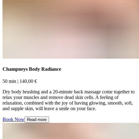
Champneys Body Radiance​​​​‌ ‍ ​‍​‍‌‍ ‌ ​‍‌‍‍‌‌‍‌ ‌‍‍‌‌‍ ‍​‍​‍​ ‍‍​‍​‍‌ ​ ‌‍​‌‌‍ ‍‌‍‍‌‌ ‌​‌ ‍‌​‍ ‍‌‍‍‌‌‍ ​‍​‍​‍ ​​‍​‍‌‍‍​‌ ​‍‌‍‌‌‌‍‌‍​‍​‍​ ‍‍​‍​‍‌‍‍​‌ ‌​‌ ‌​‌ ​​‌ ​ ​ ‍‍​‍ ​‍ ‌‍ ​​‍ ‌‌‍​‌‌‍ ‍‌‍‌​​‍ ‌‌ ​‍​‍ ‌‌‍‍​‌‍ ‌ ‌​‌‍‌‌‌‍ ​‌ ​ ​‍ ‌‌ ​ ‌ ‌​‌ ‌‌‌‍‌​‌‍‍‌‌‍ ​‍ ‍‌ ‌‍‌‍‌‌‌ ​‍‌‍​ ‌‍‌‌‌‍ ​​‍ ‍‌‍​‌‌ ​​‌ ​​​‍ ‌‍‍‌‌‍ ‍‌ ‌​‌‍‌‌‌‍ ‍‌ ‌​​‍ ‌‍‌‌‌‍‌​‌‍‍‌‌ ‌​​‍ ‌‍ ‌‌‍ ‌‍‌​‌‍‌‌​ ‌‌ ​​‌ ​‍‌‍‌‌‌ ​ ‌‍‌‌‌‍ ‍‌ ‌​‌‍​‌‌ ‌​‌‍‍‌‌‍ ‌‍ ‍​ ‍ ‌‍‍‌‌‍‌​​ ‌​ ‌‍​ ‌​‌‍​ ​ ‍‌‌‍‌​‌‍‌‍‌‍​‍‌‍​‌​‍ ‌‌‍​‍​ ​‌​ ​‍​ ‍‌​‍ ‌​ ‌​​ ‌‍‌‍‌​​ ‌‍​‍ ‌​ ‍‌‌‍‌‍​ ​‍‌‍‌‍​‍ ‌​ ‌​​ ‍‌‌‍‌‌​ ‌‌‌‍‌‍​ ​‍​ ​‍‌‍​ ​ ​‍​ ​​​ ‌​​ ‌ ​ ‍ ‌ ‌​‌ ‍‌‌ ​​‌‍‌‌​ ‌‌‍‍​‌‍ ‌ ‌​‌‍‌‌‌‍ ​‌‌‌​‌ ​‍‌‍‌‌‌‍​‌‌ ‌​‌‍ ‌‌‍‌‌‌‍ ‍‌ ‌​​ ‍ ‌ ​​‌‍​‌‌ ‌​‌‍‍​​ ‌‌ ‌​‌‍‍‌‌ ‌​‌‍ ​‌‍‌‌​ ‌‍​‍‌‍​‌‌ ​ ‌‍‌‌‌‌‌‌‌ ​‍‌‍ ​​ ‌‌‍‍​‌ ‌​‌ ‌​‌ ​​‌ ​ ​‍‌‌​ ​ ‌​​‌​‍‌‌​ ​‍‌​‌‍​‍‌‌​ ​‍‌​‌‍‌‍ ​​‍ ‌‌‍​‌‌‍ ‍‌‍‌​​‍ ‌‌ ​‍​‍ ‌‌‍‍​‌‍ ‌ ‌​‌‍‌‌‌‍ ​‌ ​ ​‍ ‌‌ ​ ‌ ‌​‌ ‌‌‌‍‌​‌‍‍‌‌‍ ​‍ ‍‌ ‌‍‌‍‌‌‌ ​‍‌‍​ ‌‍‌‌‌‍ ​​‍ ‍‌‍​‌‌ ​​‌ ​​​‍‌‍‌‍‍‌‌‍‌​​ ‌​ ‌‍​ ‌​‌‍​ ​ ‍‌‌‍‌​‌‍‌‍‌‍​‍‌‍​‌​‍ ‌‌‍​‍​ ​‌​ ​‍​ ‍‌​‍ ‌​ ‌​​ ‌‍‌‍‌​​ ‌‍​‍ ‌​ ‍‌‌‍‌‍​ ​‍‌‍‌‍​‍ ‌​ ‌​​ ‍‌‌‍‌‌​ ‌‌‌‍‌‍​ ​‍​ ​‍‌‍​ ​ ​‍​ ​​​ ‌​​ ‌ ​‍‌‍‌ ‌​‌ ‍‌‌ ​​‌‍‌‌​ ‌‌‍‍​‌‍ ‌ ‌​‌‍‌‌‌‍ ​‌‌‌​‌ ​‍‌‍‌‌‌‍​‌‌ ‌​‌‍ ‌‌‍‌‌‌‍ ‍‌ ‌​​‍‌‍‌ ​​‌‍​‌‌ ‌​‌‍‍​​ ‌‌ ‌​‌‍‍‌‌ ‌​‌‍ ​‌‍‌‌​‍‌‍‌ ​​‌‍‌‌‌ ​‍‌ ​ ‌ ​​‌‍‌‌‌‍​ ‌ ‌​‌‍‍‌‌ ‌‍‌‍‌‌​ ‌‌ ​​‌ ‌‌‌‍​‍‌‍ ​‌‍‍‌‌ ​ ‌‍‍​‌‍‌‌‌‍‌​​‍​‍‌ ‌
50 min​​​​‌ ‍ ​‍​‍‌‍ ‌ ​‍‌‍‍‌‌‍‌ ‌‍‍‌‌‍ ‍​‍​‍​ ‍‍​‍​‍‌ ​ ‌‍​‌‌‍ ‍‌‍‍‌‌ ‌​‌ ‍‌​‍ ‍‌‍‍‌‌‍ ​‍​‍​‍ ​​‍​‍‌‍‍​‌ ​‍‌‍‌‌‌‍‌‍​‍​‍​ ‍‍​‍​‍‌‍‍​‌ ‌​‌ ‌​‌ ​​‌ ​ ​ ‍‍​‍ ​‍ ‌‍ ​​‍ ‌‌‍​‌‌‍ ‍‌‍‌​​‍ ‌‌ ​‍​‍ ‌‌‍‍​‌‍ ‌ ‌​‌‍‌‌‌‍ ​‌ ​ ​‍ ‌‌ ​ ‌ ‌​‌ ‌‌‌‍‌​‌‍‍‌‌‍ ​‍ ‍‌ ‌‍‌‍‌‌‌ ​‍‌‍​ ‌‍‌‌‌‍ ​​‍ ‍‌‍​‌‌ ​​‌ ​​​‍ ‌‍‍‌‌‍ ‍‌ ‌​‌‍‌‌‌‍ ‍‌ ‌​​‍ ‌‍‌‌‌‍‌​‌‍‍‌‌ ‌​​‍ ‌‍ ‌‌‍ ‌‍‌​‌‍‌‌​ ‌‌ ​​‌ ​‍‌‍‌‌‌ ​ ‌‍‌‌‌‍ ‍‌ ‌​‌‍​‌‌ ‌​‌‍‍‌‌‍ ‌‍ ‍​ ‍ ‌‍‍‌‌‍‌​​ ‌​ ‌‍​ ‌​‌‍​ ​ ‍‌‌‍‌​‌‍‌‍‌‍​‍‌‍​‌​‍ ‌‌‍​‍​ ​‌​ ​‍​ ‍‌​‍ ‌​ ‌​​ ‌‍‌‍‌​​ ‌‍​‍ ‌​ ‍‌‌‍‌‍​ ​‍‌‍‌‍​‍ ‌​ ‌​​ ‍‌‌‍‌‌​ ‌‌‌‍‌‍​ ​‍​ ​‍‌‍​ ​ ​‍​ ​​​ ‌​​ ‌ ​ ‍ ‌ ‌​‌ ‍‌‌ ​​‌‍‌‌​ ‌‌‍‍​‌‍ ‌ ‌​‌‍‌‌‌‍ ​‌‌‌​‌ ​‍‌‍‌‌‌‍​‌‌ ‌​‌‍ ‌‌‍‌‌‌‍ ‍‌ ‌​​ ‍ ‌ ​​‌‍​‌‌ ‌​‌‍‍​​ ‌‌ ‌​‌‍‍‌‌‍ ‌‌‍‌‌​ ‌‍​‍‌‍​‌‌ ​ ‌‍‌‌‌‌‌‌‌ ​‍‌‍ ​​ ‌‌‍‍​‌ ‌​‌ ‌​‌ ​​‌ ​ ​‍‌‌​ ​ ‌​​‌​‍‌‌​ ​‍‌​‌‍​‍‌‌​ ​‍‌​‌‍‌‍ ​​‍ ‌‌‍​‌‌‍ ‍‌‍‌​​‍ ‌‌ ​‍​‍ ‌‌‍‍​‌‍ ‌ ‌​‌‍‌‌‌‍ ​‌ ​ ​‍ ‌‌ ​ ‌ ‌​‌ ‌‌‌‍‌​‌‍‍‌‌‍ ​‍ ‍‌ ‌‍‌‍‌‌‌ ​‍‌‍​ ‌‍‌‌‌‍ ​​‍ ‍‌‍​‌‌ ​​‌ ​​​‍‌‍‌‍‍‌‌‍‌​​ ‌​ ‌‍​ ‌​‌‍​ ​ ‍‌‌‍‌​‌‍‌‍‌‍​‍‌‍​‌​‍ ‌‌‍​‍​ ​‌​ ​‍​ ‍‌​‍ ‌​ ‌​​ ‌‍‌‍‌​​ ‌‍​‍ ‌​ ‍‌‌‍‌‍​ ​‍‌‍‌‍​‍ ‌​ ‌​​ ‍‌‌‍‌‌​ ‌‌‌‍‌‍​ ​‍​ ​‍‌‍​ ​ ​‍​ ​​​ ‌​​ ‌ ​‍‌‍‌ ‌​‌ ‍‌‌ ​​‌‍‌‌​ ‌‌‍‍​‌‍ ‌ ‌​‌‍‌‌‌‍ ​‌‌‌​‌ ​‍‌‍‌‌‌‍​‌‌ ‌​‌‍ ‌‌‍‌‌‌‍ ‍‌ ‌​​‍‌‍‌ ​​‌‍​‌‌ ‌​‌‍‍​​ ‌‌ ‌​‌‍‍‌‌‍ ‌‌‍‌‌​‍‌‍‌ ​​‌‍‌‌‌ ​‍‌ ​ ‌ ​​‌‍‌‌‌‍​ ‌ ‌​‌‍‍‌‌ ‌‍‌‍‌‌​ ‌‌ ​​‌ ‌‌‌‍​‍‌‍ ​‌‍‍‌‌ ​ ‌‍‍​‌‍‌‌‌‍‌​​‍​‍‌ ‌ | 140,00 € ​​​​‌ ‍ ​‍​‍‌‍ ‌ ​‍‌‍‍‌‌‍‌ ‌‍‍‌‌‍ ‍​‍​‍​ ‍‍​‍​‍‌ ​ ‌‍​‌‌‍ ‍‌‍‍‌‌ ‌​‌ ‍‌​‍ ‍‌‍‍‌‌‍ ​‍​‍​‍ ​​‍​‍‌‍‍​‌ ​‍‌‍‌‌‌‍‌‍​‍​‍​ ‍‍​‍​‍‌‍‍​‌ ‌​‌ ‌​‌ ​​‌ ​ ​ ‍‍​‍ ​‍ ‌‍ ​​‍ ‌‌‍​‌‌‍ ‍‌‍‌​​‍ ‌‌ ​‍​‍ ‌‌‍‍​‌‍ ‌ ‌​‌‍‌‌‌‍ ​‌ ​ ​‍ ‌‌ ​ ‌ ‌​‌ ‌‌‌‍‌​‌‍‍‌‌‍ ​‍ ‍‌ ‌‍‌‍‌‌‌ ​‍‌‍​ ‌‍‌‌‌‍ ​​‍ ‍‌‍​‌‌ ​​‌ ​​​‍ ‌‍‍‌‌‍ ‍‌ ‌​‌‍‌‌‌‍ ‍‌ ‌​​‍ ‌‍‌‌‌‍‌​‌‍‍‌‌ ‌​​‍ ‌‍ ‌‌‍ ‌‍‌​‌‍‌‌​ ‌‌ ​​‌ ​‍‌‍‌‌‌ ​ ‌‍‌‌‌‍ ‍‌ ‌​‌‍​‌‌ ‌​‌‍‍‌‌‍ ‌‍ ‍​ ‍ ‌‍‍‌‌‍‌​​ ‌​ ‌‍​ ‌​‌‍​ ​ ‍‌‌‍‌​‌‍‌‍‌‍​‍‌‍​‌​‍ ‌‌‍​‍​ ​‌​ ​‍​ ‍‌​‍ ‌​ ‌​​ ‌‍‌‍‌​​ ‌‍​‍ ‌​ ‍‌‌‍‌‍​ ​‍‌‍‌‍​‍ ‌​ ‌​​ ‍‌‌‍‌‌​ ‌‌‌‍‌‍​ ​‍​ ​‍‌‍​ ​ ​‍​ ​​​ ‌​​ ‌ ​ ‍ ‌ ‌​‌ ‍‌‌ ​​‌‍‌‌​ ‌‌‍‍​‌‍ ‌ ‌​‌‍‌‌‌‍ ​‌‌‌​‌ ​‍‌‍‌‌‌‍​‌‌ ‌​‌‍ ‌‌‍‌‌‌‍ ‍‌ ‌​​ ‍ ‌ ​​‌‍​‌‌ ‌​‌‍‍​​ ‌‌ ​​‌ ​‍‌‍‍‌‌‍​ ‌‍‌‌​ ‌‍​‍‌‍​‌‌ ​ ‌‍‌‌‌‌‌‌‌ ​‍‌‍ ​​ ‌‌‍‍​‌ ‌​‌ ‌​‌ ​​‌ ​ ​‍‌‌​ ​ ‌​​‌​‍‌‌​ ​‍‌​‌‍​‍‌‌​ ​‍‌​‌‍‌‍ ​​‍ ‌‌‍​‌‌‍ ‍‌‍‌​​‍ ‌‌ ​‍​‍ ‌‌‍‍​‌‍ ‌ ‌​‌‍‌‌‌‍ ​‌ ​ ​‍ ‌‌ ​ ‌ ‌​‌ ‌‌‌‍‌​‌‍‍‌‌‍ ​‍ ‍‌ ‌‍‌‍‌‌‌ ​‍‌‍​ ‌‍‌‌‌‍ ​​‍ ‍‌‍​‌‌ ​​‌ ​​​‍‌‍‌‍‍‌‌‍‌​​ ‌​ ‌‍​ ‌​‌‍​ ​ ‍‌‌‍‌​‌‍‌‍‌‍​‍‌‍​‌​‍ ‌‌‍​‍​ ​‌​ ​‍​ ‍‌​‍ ‌​ ‌​​ ‌‍‌‍‌​​ ‌‍​‍ ‌​ ‍‌‌‍‌‍​ ​‍‌‍‌‍​‍ ‌​ ‌​​ ‍‌‌‍‌‌​ ‌‌‌‍‌‍​ ​‍​ ​‍‌‍​ ​ ​‍​ ​​​ ‌​​ ‌ ​‍‌‍‌ ‌​‌ ‍‌‌ ​​‌‍‌‌​ ‌‌‍‍​‌‍ ‌ ‌​‌‍‌‌‌‍ ​‌‌‌​‌ ​‍‌‍‌‌‌‍​‌‌ ‌​‌‍ ‌‌‍‌‌‌‍ ‍‌ ‌​​‍‌‍‌ ​​‌‍​‌‌ ‌​‌‍‍​​ ‌‌ ​​‌ ​‍‌‍‍‌‌‍​ ‌‍‌‌​‍‌‍‌ ​​‌‍‌‌‌ ​‍‌ ​ ‌ ​​‌‍‌‌‌‍​ ‌ ‌​‌‍‍‌‌ ‌‍‌‍‌‌​ ‌‌ ​​‌ ‌‌‌‍​‍‌‍ ​‌‍‍‌‌ ​ ‌‍‍​‌‍‌‌‌‍‌​​‍​‍‌ ‌
Dry body brushing and a 20-minute back massage come together to
relax your muscles and remove dead skin cells. A feeling of
relaxation, combined with the joy of having glowing, smooth, soft,
and supple skin, will leave a smile on your face. ​​​​‌ ‍ ​‍​‍‌‍ ‌ ​‍‌‍‍‌‌‍‌ ‌‍‍‌‌‍ ‍​‍​‍​ ‍‍​‍​‍‌ ​ ‌‍​‌‌‍ ‍‌‍‍‌‌ ‌​‌ ‍‌​‍ ‍‌‍‍‌‌‍ ​‍​‍​‍ ​​‍​‍‌‍‍​‌ ​‍‌‍‌‌‌‍‌‍​‍​‍​ ‍‍​‍​‍‌‍‍​‌ ‌​‌ ‌​‌ ​​‌ ​ ​ ‍‍​‍ ​‍ ‌‍ ​​‍ ‌‌‍​‌‌‍ ‍‌‍‌​​‍ ‌‌ ​‍​‍ ‌‌‍‍​‌‍ ‌ ‌​‌‍‌‌‌‍ ​‌ ​ ​‍ ‌‌ ​ ‌ ‌​‌ ‌‌‌‍‌​‌‍‍‌‌‍ ​‍ ‍‌ ‌‍‌‍‌‌‌ ​‍‌‍​ ‌‍‌‌‌‍ ​​‍ ‍‌‍​‌‌ ​​‌ ​​​‍ ‌‍‍‌‌‍ ‍‌ ‌​‌‍‌‌‌‍ ‍‌ ‌​​‍ ‌‍‌‌‌‍‌​‌‍‍‌‌ ‌​​‍ ‌‍ ‌‌‍ ‌‍‌​‌‍‌‌​ ‌‌ ​​‌ ​‍‌‍‌‌‌ ​ ‌‍‌‌‌‍ ‍‌ ‌​‌‍​‌‌ ‌​‌‍‍‌‌‍ ‌‍ ‍​ ‍ ‌‍‍‌‌‍‌​​ ‌​ ‌‍​ ‌​‌‍​ ​ ‍‌‌‍‌​‌‍‌‍‌‍​‍‌‍​‌​‍ ‌‌‍​‍​ ​‌​ ​‍​ ‍‌​‍ ‌​ ‌​​ ‌‍‌‍‌​​ ‌‍​‍ ‌​ ‍‌‌‍‌‍​ ​‍‌‍‌‍​‍ ‌​ ‌​​ ‍‌‌‍‌‌​ ‌‌‌‍‌‍​ ​‍​ ​‍‌‍​ ​ ​‍​ ​​​ ‌​​ ‌ ​ ‍ ‌ ‌​‌ ‍‌‌ ​​‌‍‌‌​ ‌‌‍‍​‌‍ ‌ ‌​‌‍‌‌‌‍ ​‌‌‌​‌ ​‍‌‍‌‌‌‍​‌‌ ‌​‌‍ ‌‌‍‌‌‌‍ ‍‌ ‌​​ ‍ ‌ ​​‌‍​‌‌ ‌​‌‍‍​​ ‌‌‍‌​‌‍‌‌‌ ​ ‌‍​ ‌ ​‍‌‍‍‌‌ ​​‌ ‌​‌‍‍‌‌‍ ‌‍ ‍​ ‌‍​‍‌‍​‌‌ ​ ‌‍‌‌‌‌‌‌‌ ​‍‌‍ ​​ ‌‌‍‍​‌ ‌​‌ ‌​‌ ​​‌ ​ ​‍‌‌​ ​ ‌​​‌​‍‌‌​ ​‍‌​‌‍​‍‌‌​ ​‍‌​‌‍‌‍ ​​‍ ‌‌‍​‌‌‍ ‍‌‍‌​​‍ ‌‌ ​‍​‍ ‌‌‍‍​‌‍ ‌ ‌​‌‍‌‌‌‍ ​‌ ​ ​‍ ‌‌ ​ ‌ ‌​‌ ‌‌‌‍‌​‌‍‍‌‌‍ ​‍ ‍‌ ‌‍‌‍‌‌‌ ​‍‌‍​ ‌‍‌‌‌‍ ​​‍ ‍‌‍​‌‌ ​​‌ ​​​‍‌‍‌‍‍‌‌‍‌​​ ‌​ ‌‍​ ‌​‌‍​ ​ ‍‌‌‍‌​‌‍‌‍‌‍​‍‌‍​‌​‍ ‌‌‍​‍​ ​‌​ ​‍​ ‍‌​‍ ‌​ ‌​​ ‌‍‌‍‌​​ ‌‍​‍ ‌​ ‍‌‌‍‌‍​ ​‍‌‍‌‍​‍ ‌​ ‌​​ ‍‌‌‍‌‌​ ‌‌‌‍‌‍​ ​‍​ ​‍‌‍​ ​ ​‍​ ​​​ ‌​​ ‌ ​‍‌‍‌ ‌​‌ ‍‌‌ ​​‌‍‌‌​ ‌‌‍‍​‌‍ ‌ ‌​‌‍‌‌‌‍ ​‌‌‌​‌ ​‍‌‍‌‌‌‍​‌‌ ‌​‌‍ ‌‌‍‌‌‌‍ ‍‌ ‌​​‍‌‍‌ ​​‌‍​‌‌ ‌​‌‍‍​​ ‌‌‍‌​‌‍‌‌‌ ​ ‌‍​ ‌ ​‍‌‍‍‌‌ ​​‌ ‌​‌‍‍‌‌‍ ‌‍ ‍​‍‌‍‌ ​​‌‍‌‌‌ ​‍‌ ​ ‌ ​​‌‍‌‌‌‍​ ‌ ‌​‌‍‍‌‌ ‌‍‌‍‌‌​ ‌‌ ​​‌ ‌‌‌‍​‍‌‍ ​‌‍‍‌‌ ​ ‌‍‍​‌‍‌‌‌‍‌​​‍​‍‌ ‌
Book Now​​​​‌ ‍ ​‍​‍‌‍ ‌ ​‍‌‍‍‌‌‍‌ ‌‍‍‌‌‍ ‍​‍​‍​ ‍‍​‍​‍‌ ​ ‌‍​‌‌‍ ‍‌‍‍‌‌ ‌​‌ ‍‌​‍ ‍‌‍‍‌‌‍ ​‍​‍​‍ ​​‍​‍‌‍‍​‌ ​‍‌‍‌‌‌‍‌‍​‍​‍​ ‍‍​‍​‍‌‍‍​‌ ‌​‌ ‌​‌ ​​‌ ​ ​ ‍‍​‍ ​‍ ‌‍ ​​‍ ‌‌‍​‌‌‍ ‍‌‍‌​​‍ ‌‌ ​‍​‍ ‌‌‍‍​‌‍ ‌ ‌​‌‍‌‌‌‍ ​‌ ​ ​‍ ‌‌ ​ ‌ ‌​‌ ‌‌‌‍‌​‌‍‍‌‌‍ ​‍ ‍‌ ‌‍‌‍‌‌‌ ​‍‌‍​ ‌‍‌‌‌‍ ​​‍ ‍‌‍​‌‌ ​​‌ ​​​‍ ‌‍‍‌‌‍ ‍‌ ‌​‌‍‌‌‌‍ ‍‌ ‌​​‍ ‌‍‌‌‌‍‌​‌‍‍‌‌ ‌​​‍ ‌‍ ‌‌‍ ‌‍‌​‌‍‌‌​ ‌‌ ​​‌ ​‍‌‍‌‌‌ ​ ‌‍‌‌‌‍ ‍‌ ‌​‌‍​‌‌ ‌​‌‍‍‌‌‍ ‌‍ ‍​ ‍ ‌‍‍‌‌‍‌​​ ‌​ ‌‍​ ‌​‌‍​ ​ ‍‌‌‍‌​‌‍‌‍‌‍​‍‌‍​‌​‍ ‌‌‍​‍​ ​‌​ ​‍​ ‍‌​‍ ‌​ ‌​​ ‌‍‌‍‌​​ ‌‍​‍ ‌​ ‍‌‌‍‌‍​ ​‍‌‍‌‍​‍ ‌​ ‌​​ ‍‌‌‍‌‌​ ‌‌‌‍‌‍​ ​‍​ ​‍‌‍​ ​ ​‍​ ​​​ ‌​​ ‌ ​ ‍ ‌ ‌​‌ ‍‌‌ ​​‌‍‌‌​ ‌‌‍‍​‌‍ ‌ ‌​‌‍‌‌‌‍ ​‌‌‌​‌ ​‍‌‍‌‌‌‍​‌‌ ‌​‌‍ ‌‌‍‌‌‌‍ ‍‌ ‌​​ ‍ ‌ ​​‌‍​‌‌ ‌​‌‍‍​​ ‌‌‍​ ‌ ‌​‌‍​‌​‍ ‍‌‍ ​‌‍​‌‌‍​‍‌‍‌‌‌‍ ​​ ‌‍​‍‌‍​‌‌ ​ ‌‍‌‌‌‌‌‌‌ ​‍‌‍ ​​ ‌‌‍‍​‌ ‌​‌ ‌​‌ ​​‌ ​ ​‍‌‌​ ​ ‌​​‌​‍‌‌​ ​‍‌​‌‍​‍‌‌​ ​‍‌​‌‍‌‍ ​​‍ ‌‌‍​‌‌‍ ‍‌‍‌​​‍ ‌‌ ​‍​‍ ‌‌‍‍​‌‍ ‌ ‌​‌‍‌‌‌‍ ​‌ ​ ​‍ ‌‌ ​ ‌ ‌​‌ ‌‌‌‍‌​‌‍‍‌‌‍ ​‍ ‍‌ ‌‍‌‍‌‌‌ ​‍‌‍​ ‌‍‌‌‌‍ ​​‍ ‍‌‍​‌‌ ​​‌ ​​​‍‌‍‌‍‍‌‌‍‌​​ ‌​ ‌‍​ ‌​‌‍​ ​ ‍‌‌‍‌​‌‍‌‍‌‍​‍‌‍​‌​‍ ‌‌‍​‍​ ​‌​ ​‍​ ‍‌​‍ ‌​ ‌​​ ‌‍‌‍‌​​ ‌‍​‍ ‌​ ‍‌‌‍‌‍​ ​‍‌‍‌‍​‍ ‌​ ‌​​ ‍‌‌‍‌‌​ ‌‌‌‍‌‍​ ​‍​ ​‍‌‍​ ​ ​‍​ ​​​ ‌​​ ‌ ​‍‌‍‌ ‌​‌ ‍‌‌ ​​‌‍‌‌​ ‌‌‍‍​‌‍ ‌ ‌​‌‍‌‌‌‍ ​‌‌‌​‌ ​‍‌‍‌‌‌‍​‌‌ ‌​‌‍ ‌‌‍‌‌‌‍ ‍‌ ‌​​‍‌‍‌ ​​‌‍​‌‌ ‌​‌‍‍​​ ‌‌‍​ ‌ ‌​‌‍​‌​‍ ‍‌‍ ​‌‍​‌‌‍​‍‌‍‌‌‌‍ ​​‍‌‍‌ ​​‌‍‌‌‌ ​‍‌ ​ ‌ ​​‌‍‌‌‌‍​ ‌ ‌​‌‍‍‌‌ ‌‍‌‍‌‌​ ‌‌ ​​‌ ‌‌‌‍​‍‌‍ ​‌‍‍‌‌ ​ ‌‍‍​‌‍‌‌‌‍‌​​‍​‍‌ ‌
Read more