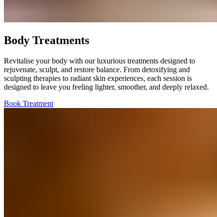
Body Treatments​​​​‌ ‍ ​‍​‍‌‍ ‌ ​‍‌‍‍‌‌‍‌ ‌‍‍‌‌‍ ‍​‍​‍​ ‍‍​‍​‍‌ ​ ‌‍​‌‌‍ ‍‌‍‍‌‌ ‌​‌ ‍‌​‍ ‍‌‍‍‌‌‍ ​‍​‍​‍ ​​‍​‍‌‍‍​‌ ​‍‌‍‌‌‌‍‌‍​‍​‍​ ‍‍​‍​‍‌‍‍​‌ ‌​‌ ‌​‌ ​​‌ ​ ​ ‍‍​‍ ​‍ ‌‍ ​​‍ ‌‌‍​‌‌‍ ‍‌‍‌​​‍ ‌‌ ​‍​‍ ‌‌‍‍​‌‍ ‌ ‌​‌‍‌‌‌‍ ​‌ ​ ​‍ ‌‌ ​ ‌ ‌​‌ ‌‌‌‍‌​‌‍‍‌‌‍ ​‍ ‍‌ ‌‍‌‍‌‌‌ ​‍‌‍​ ‌‍‌‌‌‍ ​​‍ ‍‌‍​‌‌ ​​‌ ​​​‍ ‌‍‍‌‌‍ ‍‌ ‌​‌‍‌‌‌‍ ‍‌ ‌​​‍ ‌‍‌‌‌‍‌​‌‍‍‌‌ ‌​​‍ ‌‍ ‌‌‍ ‌‍‌​‌‍‌‌​ ‌‌ ​​‌ ​‍‌‍‌‌‌ ​ ‌‍‌‌‌‍ ‍‌ ‌​‌‍​‌‌ ‌​‌‍‍‌‌‍ ‌‍ ‍​ ‍ ‌‍‍‌‌‍‌​​ ‌​ ​​​ ‌​​ ‌ ‌‍​‍​ ‌‍​ ​‍‌‍​‍​ ​‍​‍ ‌​ ​ ​ ​‍​ ‌‍​ ‌​​‍ ‌​ ‌​​ ​​​ ‍​‌‍‌​​‍ ‌‌‍​‍​ ‌ ‌‍​‍‌‍​ ​‍ ‌‌‍​ ​ ‌​‌‍​‌‌‍​‍‌‍‌‌​ ‌‌​ ‍‌​ ‌ ​ ‍‌​ ‍​‌‍‌‍​ ‍​​ ‍ ‌ ‌​‌ ‍‌‌ ​​‌‍‌‌​ ‌‌‍‍​‌‍ ‌ ‌​‌‍‌‌‌‍ ​‌‌​ ‌‍‍‌‌ ‌​‌‍‌‌‌‌​​‌‍​‌‌‍‌ ‌‍‌‌​ ‍ ‌ ​​‌‍​‌‌ ‌​‌‍‍​​ ‌‌ ​​‌‍​‌‌‍‌ ‌‍‌‌‌​​‍‌ ‌‌‌‍‍‌‌‍ ​‌‍‌​‌‍‌‌‌ ​‍​‍‌‌​ ‌‌‌​​‍‌‌ ‌‍‍ ‌‍‌‌‌ ‍‌​‍‌‌​ ​ ‌​‌​​‍‌‌​ ​ ‌​‌​​‍‌‌​ ​‍​ ​‍‌‍‌​​ ​​​ ​ ‌‍​ ​ ‌‌​ ​ ​ ‌ ‌‍‌‍​ ‌​​ ‌‌​ ‌ ​ ​‌​‍‌‌​ ​‍​ ​‍​‍‌‌​ ‌‌‌​‌​​‍ ‍‌‍‍​‌‍‌‌‌‍​‌‌‍‌​‌‍‍‌‌‍ ‍‌‍‌ ​ ‌‍​‍‌‍​‌‌ ​ ‌‍‌‌‌‌‌‌‌ ​‍‌‍ ​​ ‌‌‍‍​‌ ‌​‌ ‌​‌ ​​‌ ​ ​‍‌‌​ ​ ‌​​‌​‍‌‌​ ​‍‌​‌‍​‍‌‌​ ​‍‌​‌‍‌‍ ​​‍ ‌‌‍​‌‌‍ ‍‌‍‌​​‍ ‌‌ ​‍​‍ ‌‌‍‍​‌‍ ‌ ‌​‌‍‌‌‌‍ ​‌ ​ ​‍ ‌‌ ​ ‌ ‌​‌ ‌‌‌‍‌​‌‍‍‌‌‍ ​‍ ‍‌ ‌‍‌‍‌‌‌ ​‍‌‍​ ‌‍‌‌‌‍ ​​‍ ‍‌‍​‌‌ ​​‌ ​​​‍‌‍‌‍‍‌‌‍‌​​ ‌​ ​​​ ‌​​ ‌ ‌‍​‍​ ‌‍​ ​‍‌‍​‍​ ​‍​‍ ‌​ ​ ​ ​‍​ ‌‍​ ‌​​‍ ‌​ ‌​​ ​​​ ‍​‌‍‌​​‍ ‌‌‍​‍​ ‌ ‌‍​‍‌‍​ ​‍ ‌‌‍​ ​ ‌​‌‍​‌‌‍​‍‌‍‌‌​ ‌‌​ ‍‌​ ‌ ​ ‍‌​ ‍​‌‍‌‍​ ‍​​‍‌‍‌ ‌​‌ ‍‌‌ ​​‌‍‌‌​ ‌‌‍‍​‌‍ ‌ ‌​‌‍‌‌‌‍ ​‌‌​ ‌‍‍‌‌ ‌​‌‍‌‌‌‌​​‌‍​‌‌‍‌ ‌‍‌‌​‍‌‍‌ ​​‌‍​‌‌ ‌​‌‍‍​​ ‌‌ ​​‌‍​‌‌‍‌ ‌‍‌‌‌​​‍‌ ‌‌‌‍‍‌‌‍ ​‌‍‌​‌‍‌‌‌ ​‍​‍‌‌​ ‌‌‌​​‍‌‌ ‌‍‍ ‌‍‌‌‌ ‍‌​‍‌‌​ ​ ‌​‌​​‍‌‌​ ​ ‌​‌​​‍‌‌​ ​‍​ ​‍‌‍‌​​ ​​​ ​ ‌‍​ ​ ‌‌​ ​ ​ ‌ ‌‍‌‍​ ‌​​ ‌‌​ ‌ ​ ​‌​‍‌‌​ ​‍​ ​‍​‍‌‌​ ‌‌‌​‌​​‍ ‍‌‍‍​‌‍‌‌‌‍​‌‌‍‌​‌‍‍‌‌‍ ‍‌‍‌ ​‍‌‍‌ ​​‌‍‌‌‌ ​‍‌ ​ ‌ ​​‌‍‌‌‌‍​ ‌ ‌​‌‍‍‌‌ ‌‍‌‍‌‌​ ‌‌ ​​‌ ‌‌‌‍​‍‌‍ ​‌‍‍‌‌ ​ ‌‍‍​‌‍‌‌‌‍‌​​‍​‍‌ ‌
Revitalise your body with our luxurious treatments designed to
rejuvenate, sculpt, and restore balance. From detoxifying and
sculpting therapies to radiant skin experiences, each session is
designed to leave you feeling lighter, smoother, and deeply relaxed.​​​​‌ ‍ ​‍​‍‌‍ ‌ ​‍‌‍‍‌‌‍‌ ‌‍‍‌‌‍ ‍​‍​‍​ ‍‍​‍​‍‌ ​ ‌‍​‌‌‍ ‍‌‍‍‌‌ ‌​‌ ‍‌​‍ ‍‌‍‍‌‌‍ ​‍​‍​‍ ​​‍​‍‌‍‍​‌ ​‍‌‍‌‌‌‍‌‍​‍​‍​ ‍‍​‍​‍‌‍‍​‌ ‌​‌ ‌​‌ ​​‌ ​ ​ ‍‍​‍ ​‍ ‌‍ ​​‍ ‌‌‍​‌‌‍ ‍‌‍‌​​‍ ‌‌ ​‍​‍ ‌‌‍‍​‌‍ ‌ ‌​‌‍‌‌‌‍ ​‌ ​ ​‍ ‌‌ ​ ‌ ‌​‌ ‌‌‌‍‌​‌‍‍‌‌‍ ​‍ ‍‌ ‌‍‌‍‌‌‌ ​‍‌‍​ ‌‍‌‌‌‍ ​​‍ ‍‌‍​‌‌ ​​‌ ​​​‍ ‌‍‍‌‌‍ ‍‌ ‌​‌‍‌‌‌‍ ‍‌ ‌​​‍ ‌‍‌‌‌‍‌​‌‍‍‌‌ ‌​​‍ ‌‍ ‌‌‍ ‌‍‌​‌‍‌‌​ ‌‌ ​​‌ ​‍‌‍‌‌‌ ​ ‌‍‌‌‌‍ ‍‌ ‌​‌‍​‌‌ ‌​‌‍‍‌‌‍ ‌‍ ‍​ ‍ ‌‍‍‌‌‍‌​​ ‌​ ​​​ ‌​​ ‌ ‌‍​‍​ ‌‍​ ​‍‌‍​‍​ ​‍​‍ ‌​ ​ ​ ​‍​ ‌‍​ ‌​​‍ ‌​ ‌​​ ​​​ ‍​‌‍‌​​‍ ‌‌‍​‍​ ‌ ‌‍​‍‌‍​ ​‍ ‌‌‍​ ​ ‌​‌‍​‌‌‍​‍‌‍‌‌​ ‌‌​ ‍‌​ ‌ ​ ‍‌​ ‍​‌‍‌‍​ ‍​​ ‍ ‌ ‌​‌ ‍‌‌ ​​‌‍‌‌​ ‌‌‍‍​‌‍ ‌ ‌​‌‍‌‌‌‍ ​‌‌​ ‌‍‍‌‌ ‌​‌‍‌‌‌‌​​‌‍​‌‌‍‌ ‌‍‌‌​ ‍ ‌ ​​‌‍​‌‌ ‌​‌‍‍​​ ‌‌ ​​‌‍​‌‌‍‌ ‌‍‌‌‌​​‍‌ ‌‌‌‍‍‌‌‍ ​‌‍‌​‌‍‌‌‌ ​‍​‍‌‌​ ‌‌‌​​‍‌‌ ‌‍‍ ‌‍‌‌‌ ‍‌​‍‌‌​ ​ ‌​‌​​‍‌‌​ ​ ‌​‌​​‍‌‌​ ​‍​ ​‍‌‍‌​​ ​​​ ​ ‌‍​ ​ ‌‌​ ​ ​ ‌ ‌‍‌‍​ ‌​​ ‌‌​ ‌ ​ ​‌​‍‌‌​ ​‍​ ​‍​‍‌‌​ ‌‌‌​‌​​‍ ‍‌‍​‍‌‍ ‌‍‌​‌ ‍‌​ ‌‍​‍‌‍​‌‌ ​ ‌‍‌‌‌‌‌‌‌ ​‍‌‍ ​​ ‌‌‍‍​‌ ‌​‌ ‌​‌ ​​‌ ​ ​‍‌‌​ ​ ‌​​‌​‍‌‌​ ​‍‌​‌‍​‍‌‌​ ​‍‌​‌‍‌‍ ​​‍ ‌‌‍​‌‌‍ ‍‌‍‌​​‍ ‌‌ ​‍​‍ ‌‌‍‍​‌‍ ‌ ‌​‌‍‌‌‌‍ ​‌ ​ ​‍ ‌‌ ​ ‌ ‌​‌ ‌‌‌‍‌​‌‍‍‌‌‍ ​‍ ‍‌ ‌‍‌‍‌‌‌ ​‍‌‍​ ‌‍‌‌‌‍ ​​‍ ‍‌‍​‌‌ ​​‌ ​​​‍‌‍‌‍‍‌‌‍‌​​ ‌​ ​​​ ‌​​ ‌ ‌‍​‍​ ‌‍​ ​‍‌‍​‍​ ​‍​‍ ‌​ ​ ​ ​‍​ ‌‍​ ‌​​‍ ‌​ ‌​​ ​​​ ‍​‌‍‌​​‍ ‌‌‍​‍​ ‌ ‌‍​‍‌‍​ ​‍ ‌‌‍​ ​ ‌​‌‍​‌‌‍​‍‌‍‌‌​ ‌‌​ ‍‌​ ‌ ​ ‍‌​ ‍​‌‍‌‍​ ‍​​‍‌‍‌ ‌​‌ ‍‌‌ ​​‌‍‌‌​ ‌‌‍‍​‌‍ ‌ ‌​‌‍‌‌‌‍ ​‌‌​ ‌‍‍‌‌ ‌​‌‍‌‌‌‌​​‌‍​‌‌‍‌ ‌‍‌‌​‍‌‍‌ ​​‌‍​‌‌ ‌​‌‍‍​​ ‌‌ ​​‌‍​‌‌‍‌ ‌‍‌‌‌​​‍‌ ‌‌‌‍‍‌‌‍ ​‌‍‌​‌‍‌‌‌ ​‍​‍‌‌​ ‌‌‌​​‍‌‌ ‌‍‍ ‌‍‌‌‌ ‍‌​‍‌‌​ ​ ‌​‌​​‍‌‌​ ​ ‌​‌​​‍‌‌​ ​‍​ ​‍‌‍‌​​ ​​​ ​ ‌‍​ ​ ‌‌​ ​ ​ ‌ ‌‍‌‍​ ‌​​ ‌‌​ ‌ ​ ​‌​‍‌‌​ ​‍​ ​‍​‍‌‌​ ‌‌‌​‌​​‍ ‍‌‍​‍‌‍ ‌‍‌​‌ ‍‌​‍‌‍‌ ​​‌‍‌‌‌ ​‍‌ ​ ‌ ​​‌‍‌‌‌‍​ ‌ ‌​‌‍‍‌‌ ‌‍‌‍‌‌​ ‌‌ ​​‌ ‌‌‌‍​‍‌‍ ​‌‍‍‌‌ ​ ‌‍‍​‌‍‌‌‌‍‌​​‍​‍‌ ‌
Book Treatment​​​​‌ ‍ ​‍​‍‌‍ ‌ ​‍‌‍‍‌‌‍‌ ‌‍‍‌‌‍ ‍​‍​‍​ ‍‍​‍​‍‌ ​ ‌‍​‌‌‍ ‍‌‍‍‌‌ ‌​‌ ‍‌​‍ ‍‌‍‍‌‌‍ ​‍​‍​‍ ​​‍​‍‌‍‍​‌ ​‍‌‍‌‌‌‍‌‍​‍​‍​ ‍‍​‍​‍‌‍‍​‌ ‌​‌ ‌​‌ ​​‌ ​ ​ ‍‍​‍ ​‍ ‌‍ ​​‍ ‌‌‍​‌‌‍ ‍‌‍‌​​‍ ‌‌ ​‍​‍ ‌‌‍‍​‌‍ ‌ ‌​‌‍‌‌‌‍ ​‌ ​ ​‍ ‌‌ ​ ‌ ‌​‌ ‌‌‌‍‌​‌‍‍‌‌‍ ​‍ ‍‌ ‌‍‌‍‌‌‌ ​‍‌‍​ ‌‍‌‌‌‍ ​​‍ ‍‌‍​‌‌ ​​‌ ​​​‍ ‌‍‍‌‌‍ ‍‌ ‌​‌‍‌‌‌‍ ‍‌ ‌​​‍ ‌‍‌‌‌‍‌​‌‍‍‌‌ ‌​​‍ ‌‍ ‌‌‍ ‌‍‌​‌‍‌‌​ ‌‌ ​​‌ ​‍‌‍‌‌‌ ​ ‌‍‌‌‌‍ ‍‌ ‌​‌‍​‌‌ ‌​‌‍‍‌‌‍ ‌‍ ‍​ ‍ ‌‍‍‌‌‍‌​​ ‌​ ​​​ ‌​​ ‌ ‌‍​‍​ ‌‍​ ​‍‌‍​‍​ ​‍​‍ ‌​ ​ ​ ​‍​ ‌‍​ ‌​​‍ ‌​ ‌​​ ​​​ ‍​‌‍‌​​‍ ‌‌‍​‍​ ‌ ‌‍​‍‌‍​ ​‍ ‌‌‍​ ​ ‌​‌‍​‌‌‍​‍‌‍‌‌​ ‌‌​ ‍‌​ ‌ ​ ‍‌​ ‍​‌‍‌‍​ ‍​​ ‍ ‌ ‌​‌ ‍‌‌ ​​‌‍‌‌​ ‌‌‍‍​‌‍ ‌ ‌​‌‍‌‌‌‍ ​‌‌​ ‌‍‍‌‌ ‌​‌‍‌‌‌‌​​‌‍​‌‌‍‌ ‌‍‌‌​ ‍ ‌ ​​‌‍​‌‌ ‌​‌‍‍​​ ‌‌ ​​‌‍​‌‌‍‌ ‌‍‌‌‌​​‍‌ ‌‌‌‍‍‌‌‍ ​‌‍‌​‌‍‌‌‌ ​‍​‍‌‌​ ‌‌‌​​‍‌‌ ‌‍‍ ‌‍‌‌‌ ‍‌​‍‌‌​ ​ ‌​‌​​‍‌‌​ ​ ‌​‌​​‍‌‌​ ​‍​ ​‍‌‍‌​​ ​​​ ​ ‌‍​ ​ ‌‌​ ​ ​ ‌ ‌‍‌‍​ ‌​​ ‌‌​ ‌ ​ ​‌​‍‌‌​ ​‍​ ​‍​‍‌‌​ ‌‌‌​‌​​‍ ‍‌ ​​‌ ​‍‌‍‍‌‌‍ ‌‌‍​‌‌ ​‍‌ ‍‌‌​​ ‌ ‌​‌‍​‌​‍ ‍‌‍ ​‌‍​‌‌‍​‍‌‍‌‌‌‍ ​​ ‌‍​‍‌‍​‌‌ ​ ‌‍‌‌‌‌‌‌‌ ​‍‌‍ ​​ ‌‌‍‍​‌ ‌​‌ ‌​‌ ​​‌ ​ ​‍‌‌​ ​ ‌​​‌​‍‌‌​ ​‍‌​‌‍​‍‌‌​ ​‍‌​‌‍‌‍ ​​‍ ‌‌‍​‌‌‍ ‍‌‍‌​​‍ ‌‌ ​‍​‍ ‌‌‍‍​‌‍ ‌ ‌​‌‍‌‌‌‍ ​‌ ​ ​‍ ‌‌ ​ ‌ ‌​‌ ‌‌‌‍‌​‌‍‍‌‌‍ ​‍ ‍‌ ‌‍‌‍‌‌‌ ​‍‌‍​ ‌‍‌‌‌‍ ​​‍ ‍‌‍​‌‌ ​​‌ ​​​‍‌‍‌‍‍‌‌‍‌​​ ‌​ ​​​ ‌​​ ‌ ‌‍​‍​ ‌‍​ ​‍‌‍​‍​ ​‍​‍ ‌​ ​ ​ ​‍​ ‌‍​ ‌​​‍ ‌​ ‌​​ ​​​ ‍​‌‍‌​​‍ ‌‌‍​‍​ ‌ ‌‍​‍‌‍​ ​‍ ‌‌‍​ ​ ‌​‌‍​‌‌‍​‍‌‍‌‌​ ‌‌​ ‍‌​ ‌ ​ ‍‌​ ‍​‌‍‌‍​ ‍​​‍‌‍‌ ‌​‌ ‍‌‌ ​​‌‍‌‌​ ‌‌‍‍​‌‍ ‌ ‌​‌‍‌‌‌‍ ​‌‌​ ‌‍‍‌‌ ‌​‌‍‌‌‌‌​​‌‍​‌‌‍‌ ‌‍‌‌​‍‌‍‌ ​​‌‍​‌‌ ‌​‌‍‍​​ ‌‌ ​​‌‍​‌‌‍‌ ‌‍‌‌‌​​‍‌ ‌‌‌‍‍‌‌‍ ​‌‍‌​‌‍‌‌‌ ​‍​‍‌‌​ ‌‌‌​​‍‌‌ ‌‍‍ ‌‍‌‌‌ ‍‌​‍‌‌​ ​ ‌​‌​​‍‌‌​ ​ ‌​‌​​‍‌‌​ ​‍​ ​‍‌‍‌​​ ​​​ ​ ‌‍​ ​ ‌‌​ ​ ​ ‌ ‌‍‌‍​ ‌​​ ‌‌​ ‌ ​ ​‌​‍‌‌​ ​‍​ ​‍​‍‌‌​ ‌‌‌​‌​​‍ ‍‌ ​​‌ ​‍‌‍‍‌‌‍ ‌‌‍​‌‌ ​‍‌ ‍‌‌​​ ‌ ‌​‌‍​‌​‍ ‍‌‍ ​‌‍​‌‌‍​‍‌‍‌‌‌‍ ​​‍‌‍‌ ​​‌‍‌‌‌ ​‍‌ ​ ‌ ​​‌‍‌‌‌‍​ ‌ ‌​‌‍‍‌‌ ‌‍‌‍‌‌​ ‌‌ ​​‌ ‌‌‌‍​‍‌‍ ​‌‍‍‌‌ ​ ‌‍‍​‌‍‌‌‌‍‌​​‍​‍‌ ‌