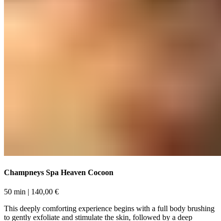
Champneys Spa Heaven Cocoon​​​​‌ ‍ ​‍​‍‌‍ ‌ ​‍‌‍‍‌‌‍‌ ‌‍‍‌‌‍ ‍​‍​‍​ ‍‍​‍​‍‌ ​ ‌‍​‌‌‍ ‍‌‍‍‌‌ ‌​‌ ‍‌​‍ ‍‌‍‍‌‌‍ ​‍​‍​‍ ​​‍​‍‌‍‍​‌ ​‍‌‍‌‌‌‍‌‍​‍​‍​ ‍‍​‍​‍‌‍‍​‌ ‌​‌ ‌​‌ ​​‌ ​ ​ ‍‍​‍ ​‍ ‌‍ ​​‍ ‌‌‍​‌‌‍ ‍‌‍‌​​‍ ‌‌ ​‍​‍ ‌‌‍‍​‌‍ ‌ ‌​‌‍‌‌‌‍ ​‌ ​ ​‍ ‌‌ ​ ‌ ‌​‌ ‌‌‌‍‌​‌‍‍‌‌‍ ​‍ ‍‌ ‌‍‌‍‌‌‌ ​‍‌‍​ ‌‍‌‌‌‍ ​​‍ ‍‌‍​‌‌ ​​‌ ​​​‍ ‌‍‍‌‌‍ ‍‌ ‌​‌‍‌‌‌‍ ‍‌ ‌​​‍ ‌‍‌‌‌‍‌​‌‍‍‌‌ ‌​​‍ ‌‍ ‌‌‍ ‌‍‌​‌‍‌‌​ ‌‌ ​​‌ ​‍‌‍‌‌‌ ​ ‌‍‌‌‌‍ ‍‌ ‌​‌‍​‌‌ ‌​‌‍‍‌‌‍ ‌‍ ‍​ ‍ ‌‍‍‌‌‍‌​​ ‌‌‍​‌​ ‌​‌‍‌‍​ ‌‌‌‍‌​​ ​​​ ​ ‌‍‌‌​‍ ‌‌‍​‍‌‍‌‍​ ‍‌​ ​ ​‍ ‌​ ‌​​ ​‍​ ​‌​ ​‌​‍ ‌‌‍​‌​ ​‍​ ‌ ‌‍​ ​‍ ‌​ ​‍​ ‌‌​ ‌​‌‍​ ‌‍​ ‌‍​‍​ ​​​ ​​​ ​‍‌‍​‌​ ‌‍‌‍​ ​ ‍ ‌ ‌​‌ ‍‌‌ ​​‌‍‌‌​ ‌‌‍‍​‌‍ ‌ ‌​‌‍‌‌‌‍ ​‌‌‌​‌ ​‍‌‍‌‌‌‍​‌‌ ‌​‌‍ ‌‌‍‌‌‌‍ ‍‌ ‌​​ ‍ ‌ ​​‌‍​‌‌ ‌​‌‍‍​​ ‌‌ ‌​‌‍‍‌‌ ‌​‌‍ ​‌‍‌‌​ ‌‍​‍‌‍​‌‌ ​ ‌‍‌‌‌‌‌‌‌ ​‍‌‍ ​​ ‌‌‍‍​‌ ‌​‌ ‌​‌ ​​‌ ​ ​‍‌‌​ ​ ‌​​‌​‍‌‌​ ​‍‌​‌‍​‍‌‌​ ​‍‌​‌‍‌‍ ​​‍ ‌‌‍​‌‌‍ ‍‌‍‌​​‍ ‌‌ ​‍​‍ ‌‌‍‍​‌‍ ‌ ‌​‌‍‌‌‌‍ ​‌ ​ ​‍ ‌‌ ​ ‌ ‌​‌ ‌‌‌‍‌​‌‍‍‌‌‍ ​‍ ‍‌ ‌‍‌‍‌‌‌ ​‍‌‍​ ‌‍‌‌‌‍ ​​‍ ‍‌‍​‌‌ ​​‌ ​​​‍‌‍‌‍‍‌‌‍‌​​ ‌‌‍​‌​ ‌​‌‍‌‍​ ‌‌‌‍‌​​ ​​​ ​ ‌‍‌‌​‍ ‌‌‍​‍‌‍‌‍​ ‍‌​ ​ ​‍ ‌​ ‌​​ ​‍​ ​‌​ ​‌​‍ ‌‌‍​‌​ ​‍​ ‌ ‌‍​ ​‍ ‌​ ​‍​ ‌‌​ ‌​‌‍​ ‌‍​ ‌‍​‍​ ​​​ ​​​ ​‍‌‍​‌​ ‌‍‌‍​ ​‍‌‍‌ ‌​‌ ‍‌‌ ​​‌‍‌‌​ ‌‌‍‍​‌‍ ‌ ‌​‌‍‌‌‌‍ ​‌‌‌​‌ ​‍‌‍‌‌‌‍​‌‌ ‌​‌‍ ‌‌‍‌‌‌‍ ‍‌ ‌​​‍‌‍‌ ​​‌‍​‌‌ ‌​‌‍‍​​ ‌‌ ‌​‌‍‍‌‌ ‌​‌‍ ​‌‍‌‌​‍‌‍‌ ​​‌‍‌‌‌ ​‍‌ ​ ‌ ​​‌‍‌‌‌‍​ ‌ ‌​‌‍‍‌‌ ‌‍‌‍‌‌​ ‌‌ ​​‌ ‌‌‌‍​‍‌‍ ​‌‍‍‌‌ ​ ‌‍‍​‌‍‌‌‌‍‌​​‍​‍‌ ‌
50 min​​​​‌ ‍ ​‍​‍‌‍ ‌ ​‍‌‍‍‌‌‍‌ ‌‍‍‌‌‍ ‍​‍​‍​ ‍‍​‍​‍‌ ​ ‌‍​‌‌‍ ‍‌‍‍‌‌ ‌​‌ ‍‌​‍ ‍‌‍‍‌‌‍ ​‍​‍​‍ ​​‍​‍‌‍‍​‌ ​‍‌‍‌‌‌‍‌‍​‍​‍​ ‍‍​‍​‍‌‍‍​‌ ‌​‌ ‌​‌ ​​‌ ​ ​ ‍‍​‍ ​‍ ‌‍ ​​‍ ‌‌‍​‌‌‍ ‍‌‍‌​​‍ ‌‌ ​‍​‍ ‌‌‍‍​‌‍ ‌ ‌​‌‍‌‌‌‍ ​‌ ​ ​‍ ‌‌ ​ ‌ ‌​‌ ‌‌‌‍‌​‌‍‍‌‌‍ ​‍ ‍‌ ‌‍‌‍‌‌‌ ​‍‌‍​ ‌‍‌‌‌‍ ​​‍ ‍‌‍​‌‌ ​​‌ ​​​‍ ‌‍‍‌‌‍ ‍‌ ‌​‌‍‌‌‌‍ ‍‌ ‌​​‍ ‌‍‌‌‌‍‌​‌‍‍‌‌ ‌​​‍ ‌‍ ‌‌‍ ‌‍‌​‌‍‌‌​ ‌‌ ​​‌ ​‍‌‍‌‌‌ ​ ‌‍‌‌‌‍ ‍‌ ‌​‌‍​‌‌ ‌​‌‍‍‌‌‍ ‌‍ ‍​ ‍ ‌‍‍‌‌‍‌​​ ‌‌‍​‌​ ‌​‌‍‌‍​ ‌‌‌‍‌​​ ​​​ ​ ‌‍‌‌​‍ ‌‌‍​‍‌‍‌‍​ ‍‌​ ​ ​‍ ‌​ ‌​​ ​‍​ ​‌​ ​‌​‍ ‌‌‍​‌​ ​‍​ ‌ ‌‍​ ​‍ ‌​ ​‍​ ‌‌​ ‌​‌‍​ ‌‍​ ‌‍​‍​ ​​​ ​​​ ​‍‌‍​‌​ ‌‍‌‍​ ​ ‍ ‌ ‌​‌ ‍‌‌ ​​‌‍‌‌​ ‌‌‍‍​‌‍ ‌ ‌​‌‍‌‌‌‍ ​‌‌‌​‌ ​‍‌‍‌‌‌‍​‌‌ ‌​‌‍ ‌‌‍‌‌‌‍ ‍‌ ‌​​ ‍ ‌ ​​‌‍​‌‌ ‌​‌‍‍​​ ‌‌ ‌​‌‍‍‌‌‍ ‌‌‍‌‌​ ‌‍​‍‌‍​‌‌ ​ ‌‍‌‌‌‌‌‌‌ ​‍‌‍ ​​ ‌‌‍‍​‌ ‌​‌ ‌​‌ ​​‌ ​ ​‍‌‌​ ​ ‌​​‌​‍‌‌​ ​‍‌​‌‍​‍‌‌​ ​‍‌​‌‍‌‍ ​​‍ ‌‌‍​‌‌‍ ‍‌‍‌​​‍ ‌‌ ​‍​‍ ‌‌‍‍​‌‍ ‌ ‌​‌‍‌‌‌‍ ​‌ ​ ​‍ ‌‌ ​ ‌ ‌​‌ ‌‌‌‍‌​‌‍‍‌‌‍ ​‍ ‍‌ ‌‍‌‍‌‌‌ ​‍‌‍​ ‌‍‌‌‌‍ ​​‍ ‍‌‍​‌‌ ​​‌ ​​​‍‌‍‌‍‍‌‌‍‌​​ ‌‌‍​‌​ ‌​‌‍‌‍​ ‌‌‌‍‌​​ ​​​ ​ ‌‍‌‌​‍ ‌‌‍​‍‌‍‌‍​ ‍‌​ ​ ​‍ ‌​ ‌​​ ​‍​ ​‌​ ​‌​‍ ‌‌‍​‌​ ​‍​ ‌ ‌‍​ ​‍ ‌​ ​‍​ ‌‌​ ‌​‌‍​ ‌‍​ ‌‍​‍​ ​​​ ​​​ ​‍‌‍​‌​ ‌‍‌‍​ ​‍‌‍‌ ‌​‌ ‍‌‌ ​​‌‍‌‌​ ‌‌‍‍​‌‍ ‌ ‌​‌‍‌‌‌‍ ​‌‌‌​‌ ​‍‌‍‌‌‌‍​‌‌ ‌​‌‍ ‌‌‍‌‌‌‍ ‍‌ ‌​​‍‌‍‌ ​​‌‍​‌‌ ‌​‌‍‍​​ ‌‌ ‌​‌‍‍‌‌‍ ‌‌‍‌‌​‍‌‍‌ ​​‌‍‌‌‌ ​‍‌ ​ ‌ ​​‌‍‌‌‌‍​ ‌ ‌​‌‍‍‌‌ ‌‍‌‍‌‌​ ‌‌ ​​‌ ‌‌‌‍​‍‌‍ ​‌‍‍‌‌ ​ ‌‍‍​‌‍‌‌‌‍‌​​‍​‍‌ ‌ | 140,00 €​​​​‌ ‍ ​‍​‍‌‍ ‌ ​‍‌‍‍‌‌‍‌ ‌‍‍‌‌‍ ‍​‍​‍​ ‍‍​‍​‍‌ ​ ‌‍​‌‌‍ ‍‌‍‍‌‌ ‌​‌ ‍‌​‍ ‍‌‍‍‌‌‍ ​‍​‍​‍ ​​‍​‍‌‍‍​‌ ​‍‌‍‌‌‌‍‌‍​‍​‍​ ‍‍​‍​‍‌‍‍​‌ ‌​‌ ‌​‌ ​​‌ ​ ​ ‍‍​‍ ​‍ ‌‍ ​​‍ ‌‌‍​‌‌‍ ‍‌‍‌​​‍ ‌‌ ​‍​‍ ‌‌‍‍​‌‍ ‌ ‌​‌‍‌‌‌‍ ​‌ ​ ​‍ ‌‌ ​ ‌ ‌​‌ ‌‌‌‍‌​‌‍‍‌‌‍ ​‍ ‍‌ ‌‍‌‍‌‌‌ ​‍‌‍​ ‌‍‌‌‌‍ ​​‍ ‍‌‍​‌‌ ​​‌ ​​​‍ ‌‍‍‌‌‍ ‍‌ ‌​‌‍‌‌‌‍ ‍‌ ‌​​‍ ‌‍‌‌‌‍‌​‌‍‍‌‌ ‌​​‍ ‌‍ ‌‌‍ ‌‍‌​‌‍‌‌​ ‌‌ ​​‌ ​‍‌‍‌‌‌ ​ ‌‍‌‌‌‍ ‍‌ ‌​‌‍​‌‌ ‌​‌‍‍‌‌‍ ‌‍ ‍​ ‍ ‌‍‍‌‌‍‌​​ ‌‌‍​‌​ ‌​‌‍‌‍​ ‌‌‌‍‌​​ ​​​ ​ ‌‍‌‌​‍ ‌‌‍​‍‌‍‌‍​ ‍‌​ ​ ​‍ ‌​ ‌​​ ​‍​ ​‌​ ​‌​‍ ‌‌‍​‌​ ​‍​ ‌ ‌‍​ ​‍ ‌​ ​‍​ ‌‌​ ‌​‌‍​ ‌‍​ ‌‍​‍​ ​​​ ​​​ ​‍‌‍​‌​ ‌‍‌‍​ ​ ‍ ‌ ‌​‌ ‍‌‌ ​​‌‍‌‌​ ‌‌‍‍​‌‍ ‌ ‌​‌‍‌‌‌‍ ​‌‌‌​‌ ​‍‌‍‌‌‌‍​‌‌ ‌​‌‍ ‌‌‍‌‌‌‍ ‍‌ ‌​​ ‍ ‌ ​​‌‍​‌‌ ‌​‌‍‍​​ ‌‌ ​​‌ ​‍‌‍‍‌‌‍​ ‌‍‌‌​ ‌‍​‍‌‍​‌‌ ​ ‌‍‌‌‌‌‌‌‌ ​‍‌‍ ​​ ‌‌‍‍​‌ ‌​‌ ‌​‌ ​​‌ ​ ​‍‌‌​ ​ ‌​​‌​‍‌‌​ ​‍‌​‌‍​‍‌‌​ ​‍‌​‌‍‌‍ ​​‍ ‌‌‍​‌‌‍ ‍‌‍‌​​‍ ‌‌ ​‍​‍ ‌‌‍‍​‌‍ ‌ ‌​‌‍‌‌‌‍ ​‌ ​ ​‍ ‌‌ ​ ‌ ‌​‌ ‌‌‌‍‌​‌‍‍‌‌‍ ​‍ ‍‌ ‌‍‌‍‌‌‌ ​‍‌‍​ ‌‍‌‌‌‍ ​​‍ ‍‌‍​‌‌ ​​‌ ​​​‍‌‍‌‍‍‌‌‍‌​​ ‌‌‍​‌​ ‌​‌‍‌‍​ ‌‌‌‍‌​​ ​​​ ​ ‌‍‌‌​‍ ‌‌‍​‍‌‍‌‍​ ‍‌​ ​ ​‍ ‌​ ‌​​ ​‍​ ​‌​ ​‌​‍ ‌‌‍​‌​ ​‍​ ‌ ‌‍​ ​‍ ‌​ ​‍​ ‌‌​ ‌​‌‍​ ‌‍​ ‌‍​‍​ ​​​ ​​​ ​‍‌‍​‌​ ‌‍‌‍​ ​‍‌‍‌ ‌​‌ ‍‌‌ ​​‌‍‌‌​ ‌‌‍‍​‌‍ ‌ ‌​‌‍‌‌‌‍ ​‌‌‌​‌ ​‍‌‍‌‌‌‍​‌‌ ‌​‌‍ ‌‌‍‌‌‌‍ ‍‌ ‌​​‍‌‍‌ ​​‌‍​‌‌ ‌​‌‍‍​​ ‌‌ ​​‌ ​‍‌‍‍‌‌‍​ ‌‍‌‌​‍‌‍‌ ​​‌‍‌‌‌ ​‍‌ ​ ‌ ​​‌‍‌‌‌‍​ ‌ ‌​‌‍‍‌‌ ‌‍‌‍‌‌​ ‌‌ ​​‌ ‌‌‌‍​‍‌‍ ​‌‍‍‌‌ ​ ‌‍‍​‌‍‌‌‌‍‌​​‍​‍‌ ‌
This deeply comforting experience begins with a full body brushing
to gently exfoliate and stimulate the skin, followed by a deep