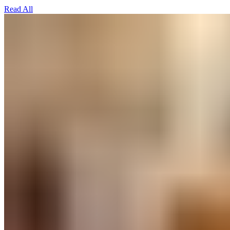
Read All​​​​‌ ‍ ​‍​‍‌‍ ‌ ​‍‌‍‍‌‌‍‌ ‌‍‍‌‌‍ ‍​‍​‍​ ‍‍​‍​‍‌ ​ ‌‍​‌‌‍ ‍‌‍‍‌‌ ‌​‌ ‍‌​‍ ‍‌‍‍‌‌‍ ​‍​‍​‍ ​​‍​‍‌‍‍​‌ ​‍‌‍‌‌‌‍‌‍​‍​‍​ ‍‍​‍​‍‌‍‍​‌ ‌​‌ ‌​‌ ​​‌ ​ ​ ‍‍​‍ ​‍ ‌‍ ​​‍ ‌‌‍​‌‌‍ ‍‌‍‌​​‍ ‌‌ ​‍​‍ ‌‌‍‍​‌‍ ‌ ‌​‌‍‌‌‌‍ ​‌ ​ ​‍ ‌‌ ​ ‌ ‌​‌ ‌‌‌‍‌​‌‍‍‌‌‍ ​‍ ‍‌ ‌‍‌‍‌‌‌ ​‍‌‍​ ‌‍‌‌‌‍ ​​‍ ‍‌‍​‌‌ ​​‌ ​​​‍ ‌‍‍‌‌‍ ‍‌ ‌​‌‍‌‌‌‍ ‍‌ ‌​​‍ ‌‍‌‌‌‍‌​‌‍‍‌‌ ‌​​‍ ‌‍ ‌‌‍ ‌‍‌​‌‍‌‌​ ‌‌ ​​‌ ​‍‌‍‌‌‌ ​ ‌‍‌‌‌‍ ‍‌ ‌​‌‍​‌‌ ‌​‌‍‍‌‌‍ ‌‍ ‍​ ‍ ‌‍‍‌‌‍‌​​ ‌​ ​​​ ‌​​ ‌ ‌‍​‍​ ‌‍​ ​‍‌‍​‍​ ​‍​‍ ‌​ ​ ​ ​‍​ ‌‍​ ‌​​‍ ‌​ ‌​​ ​​​ ‍​‌‍‌​​‍ ‌‌‍​‍​ ‌ ‌‍​‍‌‍​ ​‍ ‌‌‍​ ​ ‌​‌‍​‌‌‍​‍‌‍‌‌​ ‌‌​ ‍‌​ ‌ ​ ‍‌​ ‍​‌‍‌‍​ ‍​​ ‍ ‌ ‌​‌ ‍‌‌ ​​‌‍‌‌​ ‌‌‍‍​‌‍ ‌ ‌​‌‍‌‌‌‍ ​‌‌​ ‌‍‍‌‌ ‌​‌‍‌‌‌‌​​‌‍​‌‌‍‌ ‌‍‌‌​ ‍ ‌ ​​‌‍​‌‌ ‌​‌‍‍​​ ‌‌ ​​‌‍​‌‌‍‌ ‌‍‌‌‌​​‍‌ ‌‌‌‍‍‌‌‍ ​‌‍‌​‌‍‌‌‌ ​‍​‍‌‌​ ‌‌‌​​‍‌‌ ‌‍‍ ‌‍‌‌‌ ‍‌​‍‌‌​ ​ ‌​‌​​‍‌‌​ ​ ‌​‌​​‍‌‌​ ​‍​ ​‍​ ​‌​ ​​‌‍​‌​ ‍​​ ‌​‌‍​‍​ ​‍​ ‌‌‌‍​‌​ ​ ‌‍​‌​ ​ ​‍‌‌​ ​‍​ ​‍​‍‌‌​ ‌‌‌​‌​​‍ ‍‌ ​ ‌‍‌‌‌‍​ ‌‍ ‌‍ ‍‌‍‌​‌‍​‌‌ ​‍‌ ‍‌‌​​ ‌ ‌​‌‍​‌​‍ ‍‌‍ ​‌‍​‌‌‍​‍‌‍‌‌‌‍ ​​ ‌‍​‍‌‍​‌‌ ​ ‌‍‌‌‌‌‌‌‌ ​‍‌‍ ​​ ‌‌‍‍​‌ ‌​‌ ‌​‌ ​​‌ ​ ​‍‌‌​ ​ ‌​​‌​‍‌‌​ ​‍‌​‌‍​‍‌‌​ ​‍‌​‌‍‌‍ ​​‍ ‌‌‍​‌‌‍ ‍‌‍‌​​‍ ‌‌ ​‍​‍ ‌‌‍‍​‌‍ ‌ ‌​‌‍‌‌‌‍ ​‌ ​ ​‍ ‌‌ ​ ‌ ‌​‌ ‌‌‌‍‌​‌‍‍‌‌‍ ​‍ ‍‌ ‌‍‌‍‌‌‌ ​‍‌‍​ ‌‍‌‌‌‍ ​​‍ ‍‌‍​‌‌ ​​‌ ​​​‍‌‍‌‍‍‌‌‍‌​​ ‌​ ​​​ ‌​​ ‌ ‌‍​‍​ ‌‍​ ​‍‌‍​‍​ ​‍​‍ ‌​ ​ ​ ​‍​ ‌‍​ ‌​​‍ ‌​ ‌​​ ​​​ ‍​‌‍‌​​‍ ‌‌‍​‍​ ‌ ‌‍​‍‌‍​ ​‍ ‌‌‍​ ​ ‌​‌‍​‌‌‍​‍‌‍‌‌​ ‌‌​ ‍‌​ ‌ ​ ‍‌​ ‍​‌‍‌‍​ ‍​​‍‌‍‌ ‌​‌ ‍‌‌ ​​‌‍‌‌​ ‌‌‍‍​‌‍ ‌ ‌​‌‍‌‌‌‍ ​‌‌​ ‌‍‍‌‌ ‌​‌‍‌‌‌‌​​‌‍​‌‌‍‌ ‌‍‌‌​‍‌‍‌ ​​‌‍​‌‌ ‌​‌‍‍​​ ‌‌ ​​‌‍​‌‌‍‌ ‌‍‌‌‌​​‍‌ ‌‌‌‍‍‌‌‍ ​‌‍‌​‌‍‌‌‌ ​‍​‍‌‌​ ‌‌‌​​‍‌‌ ‌‍‍ ‌‍‌‌‌ ‍‌​‍‌‌​ ​ ‌​‌​​‍‌‌​ ​ ‌​‌​​‍‌‌​ ​‍​ ​‍​ ​‌​ ​​‌‍​‌​ ‍​​ ‌​‌‍​‍​ ​‍​ ‌‌‌‍​‌​ ​ ‌‍​‌​ ​ ​‍‌‌​ ​‍​ ​‍​‍‌‌​ ‌‌‌​‌​​‍ ‍‌ ​ ‌‍‌‌‌‍​ ‌‍ ‌‍ ‍‌‍‌​‌‍​‌‌ ​‍‌ ‍‌‌​​ ‌ ‌​‌‍​‌​‍ ‍‌‍ ​‌‍​‌‌‍​‍‌‍‌‌‌‍ ​​‍‌‍‌ ​​‌‍‌‌‌ ​‍‌ ​ ‌ ​​‌‍‌‌‌‍​ ‌ ‌​‌‍‍‌‌ ‌‍‌‍‌‌​ ‌‌ ​​‌ ‌‌‌‍​‍‌‍ ​‌‍‍‌‌ ​ ‌‍‍​‌‍‌‌‌‍‌​​‍​‍‌ ‌