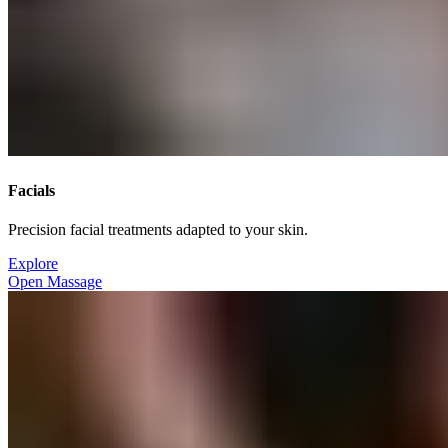
Facials​​​​‌ ‍ ​‍​‍‌‍ ‌ ​‍‌‍‍‌‌‍‌ ‌‍‍‌‌‍ ‍​‍​‍​ ‍‍​‍​‍‌ ​ ‌‍​‌‌‍ ‍‌‍‍‌‌ ‌​‌ ‍‌​‍ ‍‌‍‍‌‌‍ ​‍​‍​‍ ​​‍​‍‌‍‍​‌ ​‍‌‍‌‌‌‍‌‍​‍​‍​ ‍‍​‍​‍‌‍‍​‌ ‌​‌ ‌​‌ ​​‌ ​ ​ ‍‍​‍ ​‍ ‌‍ ​​‍ ‌‌‍​‌‌‍ ‍‌‍‌​​‍ ‌‌ ​‍​‍ ‌‌‍‍​‌‍ ‌ ‌​‌‍‌‌‌‍ ​‌ ​ ​‍ ‌‌ ​ ‌ ‌​‌ ‌‌‌‍‌​‌‍‍‌‌‍ ​‍ ‍‌ ‌‍‌‍‌‌‌ ​‍‌‍​ ‌‍‌‌‌‍ ​​‍ ‍‌‍​‌‌ ​​‌ ​​​‍ ‌‍‍‌‌‍ ‍‌ ‌​‌‍‌‌‌‍ ‍‌ ‌​​‍ ‌‍‌‌‌‍‌​‌‍‍‌‌ ‌​​‍ ‌‍ ‌‌‍ ‌‍‌​‌‍‌‌​ ‌‌ ​​‌ ​‍‌‍‌‌‌ ​ ‌‍‌‌‌‍ ‍‌ ‌​‌‍​‌‌ ‌​‌‍‍‌‌‍ ‌‍ ‍​ ‍ ‌‍‍‌‌‍‌​​ ‌​ ​​​ ‌​​ ‌ ‌‍​‍​ ‌‍​ ​‍‌‍​‍​ ​‍​‍ ‌​ ​ ​ ​‍​ ‌‍​ ‌​​‍ ‌​ ‌​​ ​​​ ‍​‌‍‌​​‍ ‌‌‍​‍​ ‌ ‌‍​‍‌‍​ ​‍ ‌‌‍​ ​ ‌​‌‍​‌‌‍​‍‌‍‌‌​ ‌‌​ ‍‌​ ‌ ​ ‍‌​ ‍​‌‍‌‍​ ‍​​ ‍ ‌ ‌​‌ ‍‌‌ ​​‌‍‌‌​ ‌‌‍‍​‌‍ ‌ ‌​‌‍‌‌‌‍ ​‌‌​ ‌‍‍‌‌ ‌​‌‍‌‌‌‌​​‌‍​‌‌‍‌ ‌‍‌‌​ ‍ ‌ ​​‌‍​‌‌ ‌​‌‍‍​​ ‌‌ ​​‌‍​‌‌‍‌ ‌‍‌‌‌​​‍‌ ‌‌‌‍‍‌‌‍ ​‌‍‌​‌‍‌‌‌ ​‍​‍‌‌​ ‌‌‌​​‍‌‌ ‌‍‍ ‌‍‌‌‌ ‍‌​‍‌‌​ ​ ‌​‌​​‍‌‌​ ​ ‌​‌​​‍‌‌​ ​‍​ ​‍​ ‌‍​ ‌​‌‍‌​​ ​‍‌‍‌‍​ ‍​​ ​ ​ ‌‌‌‍‌‍‌‍‌‍‌‍‌‌​ ‌​​‍‌‌​ ​‍​ ​‍​‍‌‌​ ‌‌‌​‌​​‍ ‍‌‍​ ‌‍ ‌‍ ‍‌ ‌​‌‍‌‌‌‍ ‍‌ ‌​​‍‌‌​ ‌‌‌​​‍‌‌ ‌‍‍ ‌‍‌‌‌ ‍‌​‍‌‌​ ​ ‌​‌​​‍‌‌​ ​ ‌​‌​​‍‌‌​ ​‍​ ​‍‌‍‌‌​ ‍‌‌‍‌‍​ ‍‌​ ‍​‌‍‌‍​ ​‌​ ​ ​ ‌ ​ ‌ ‌‍‌‍‌‍​ ​‍‌‌​ ​‍​ ​‍​‍‌‌​ ‌‌‌​‌​​‍ ‍‌ ‌​‌‍‍‌‌ ‌​‌‍ ​‌‍‌‌​ ‌‍​‍‌‍​‌‌ ​ ‌‍‌‌‌‌‌‌‌ ​‍‌‍ ​​ ‌‌‍‍​‌ ‌​‌ ‌​‌ ​​‌ ​ ​‍‌‌​ ​ ‌​​‌​‍‌‌​ ​‍‌​‌‍​‍‌‌​ ​‍‌​‌‍‌‍ ​​‍ ‌‌‍​‌‌‍ ‍‌‍‌​​‍ ‌‌ ​‍​‍ ‌‌‍‍​‌‍ ‌ ‌​‌‍‌‌‌‍ ​‌ ​ ​‍ ‌‌ ​ ‌ ‌​‌ ‌‌‌‍‌​‌‍‍‌‌‍ ​‍ ‍‌ ‌‍‌‍‌‌‌ ​‍‌‍​ ‌‍‌‌‌‍ ​​‍ ‍‌‍​‌‌ ​​‌ ​​​‍‌‍‌‍‍‌‌‍‌​​ ‌​ ​​​ ‌​​ ‌ ‌‍​‍​ ‌‍​ ​‍‌‍​‍​ ​‍​‍ ‌​ ​ ​ ​‍​ ‌‍​ ‌​​‍ ‌​ ‌​​ ​​​ ‍​‌‍‌​​‍ ‌‌‍​‍​ ‌ ‌‍​‍‌‍​ ​‍ ‌‌‍​ ​ ‌​‌‍​‌‌‍​‍‌‍‌‌​ ‌‌​ ‍‌​ ‌ ​ ‍‌​ ‍​‌‍‌‍​ ‍​​‍‌‍‌ ‌​‌ ‍‌‌ ​​‌‍‌‌​ ‌‌‍‍​‌‍ ‌ ‌​‌‍‌‌‌‍ ​‌‌​ ‌‍‍‌‌ ‌​‌‍‌‌‌‌​​‌‍​‌‌‍‌ ‌‍‌‌​‍‌‍‌ ​​‌‍​‌‌ ‌​‌‍‍​​ ‌‌ ​​‌‍​‌‌‍‌ ‌‍‌‌‌​​‍‌ ‌‌‌‍‍‌‌‍ ​‌‍‌​‌‍‌‌‌ ​‍​‍‌‌​ ‌‌‌​​‍‌‌ ‌‍‍ ‌‍‌‌‌ ‍‌​‍‌‌​ ​ ‌​‌​​‍‌‌​ ​ ‌​‌​​‍‌‌​ ​‍​ ​‍​ ‌‍​ ‌​‌‍‌​​ ​‍‌‍‌‍​ ‍​​ ​ ​ ‌‌‌‍‌‍‌‍‌‍‌‍‌‌​ ‌​​‍‌‌​ ​‍​ ​‍​‍‌‌​ ‌‌‌​‌​​‍ ‍‌‍​ ‌‍ ‌‍ ‍‌ ‌​‌‍‌‌‌‍ ‍‌ ‌​​‍‌‌​ ‌‌‌​​‍‌‌ ‌‍‍ ‌‍‌‌‌ ‍‌​‍‌‌​ ​ ‌​‌​​‍‌‌​ ​ ‌​‌​​‍‌‌​ ​‍​ ​‍‌‍‌‌​ ‍‌‌‍‌‍​ ‍‌​ ‍​‌‍‌‍​ ​‌​ ​ ​ ‌ ​ ‌ ‌‍‌‍‌‍​ ​‍‌‌​ ​‍​ ​‍​‍‌‌​ ‌‌‌​‌​​‍ ‍‌ ‌​‌‍‍‌‌ ‌​‌‍ ​‌‍‌‌​‍‌‍‌ ​​‌‍‌‌‌ ​‍‌ ​ ‌ ​​‌‍‌‌‌‍​ ‌ ‌​‌‍‍‌‌ ‌‍‌‍‌‌​ ‌‌ ​​‌ ‌‌‌‍​‍‌‍ ​‌‍‍‌‌ ​ ‌‍‍​‌‍‌‌‌‍‌​​‍​‍‌ ‌
Precision facial treatments adapted to your skin.​​​​‌ ‍ ​‍​‍‌‍ ‌ ​‍‌‍‍‌‌‍‌ ‌‍‍‌‌‍ ‍​‍​‍​ ‍‍​‍​‍‌ ​ ‌‍​‌‌‍ ‍‌‍‍‌‌ ‌​‌ ‍‌​‍ ‍‌‍‍‌‌‍ ​‍​‍​‍ ​​‍​‍‌‍‍​‌ ​‍‌‍‌‌‌‍‌‍​‍​‍​ ‍‍​‍​‍‌‍‍​‌ ‌​‌ ‌​‌ ​​‌ ​ ​ ‍‍​‍ ​‍ ‌‍ ​​‍ ‌‌‍​‌‌‍ ‍‌‍‌​​‍ ‌‌ ​‍​‍ ‌‌‍‍​‌‍ ‌ ‌​‌‍‌‌‌‍ ​‌ ​ ​‍ ‌‌ ​ ‌ ‌​‌ ‌‌‌‍‌​‌‍‍‌‌‍ ​‍ ‍‌ ‌‍‌‍‌‌‌ ​‍‌‍​ ‌‍‌‌‌‍ ​​‍ ‍‌‍​‌‌ ​​‌ ​​​‍ ‌‍‍‌‌‍ ‍‌ ‌​‌‍‌‌‌‍ ‍‌ ‌​​‍ ‌‍‌‌‌‍‌​‌‍‍‌‌ ‌​​‍ ‌‍ ‌‌‍ ‌‍‌​‌‍‌‌​ ‌‌ ​​‌ ​‍‌‍‌‌‌ ​ ‌‍‌‌‌‍ ‍‌ ‌​‌‍​‌‌ ‌​‌‍‍‌‌‍ ‌‍ ‍​ ‍ ‌‍‍‌‌‍‌​​ ‌​ ​​​ ‌​​ ‌ ‌‍​‍​ ‌‍​ ​‍‌‍​‍​ ​‍​‍ ‌​ ​ ​ ​‍​ ‌‍​ ‌​​‍ ‌​ ‌​​ ​​​ ‍​‌‍‌​​‍ ‌‌‍​‍​ ‌ ‌‍​‍‌‍​ ​‍ ‌‌‍​ ​ ‌​‌‍​‌‌‍​‍‌‍‌‌​ ‌‌​ ‍‌​ ‌ ​ ‍‌​ ‍​‌‍‌‍​ ‍​​ ‍ ‌ ‌​‌ ‍‌‌ ​​‌‍‌‌​ ‌‌‍‍​‌‍ ‌ ‌​‌‍‌‌‌‍ ​‌‌​ ‌‍‍‌‌ ‌​‌‍‌‌‌‌​​‌‍​‌‌‍‌ ‌‍‌‌​ ‍ ‌ ​​‌‍​‌‌ ‌​‌‍‍​​ ‌‌ ​​‌‍​‌‌‍‌ ‌‍‌‌‌​​‍‌ ‌‌‌‍‍‌‌‍ ​‌‍‌​‌‍‌‌‌ ​‍​‍‌‌​ ‌‌‌​​‍‌‌ ‌‍‍ ‌‍‌‌‌ ‍‌​‍‌‌​ ​ ‌​‌​​‍‌‌​ ​ ‌​‌​​‍‌‌​ ​‍​ ​‍​ ‌‍​ ‌​‌‍‌​​ ​‍‌‍‌‍​ ‍​​ ​ ​ ‌‌‌‍‌‍‌‍‌‍‌‍‌‌​ ‌​​‍‌‌​ ​‍​ ​‍​‍‌‌​ ‌‌‌​‌​​‍ ‍‌‍​ ‌‍ ‌‍ ‍‌ ‌​‌‍‌‌‌‍ ‍‌ ‌​​‍‌‌​ ‌‌‌​​‍‌‌ ‌‍‍ ‌‍‌‌‌ ‍‌​‍‌‌​ ​ ‌​‌​​‍‌‌​ ​ ‌​‌​​‍‌‌​ ​‍​ ​‍‌‍‌‌​ ‍‌‌‍‌‍​ ‍‌​ ‍​‌‍‌‍​ ​‌​ ​ ​ ‌ ​ ‌ ‌‍‌‍‌‍​ ​‍‌‌​ ​‍​ ​‍​‍‌‌​ ‌‌‌​‌​​‍ ‍‌‍‌‌‌ ‍​‌‍​ ‌‍‌‌‌ ​‍‌ ​​‌ ‌​​ ‌‍​‍‌‍​‌‌ ​ ‌‍‌‌‌‌‌‌‌ ​‍‌‍ ​​ ‌‌‍‍​‌ ‌​‌ ‌​‌ ​​‌ ​ ​‍‌‌​ ​ ‌​​‌​‍‌‌​ ​‍‌​‌‍​‍‌‌​ ​‍‌​‌‍‌‍ ​​‍ ‌‌‍​‌‌‍ ‍‌‍‌​​‍ ‌‌ ​‍​‍ ‌‌‍‍​‌‍ ‌ ‌​‌‍‌‌‌‍ ​‌ ​ ​‍ ‌‌ ​ ‌ ‌​‌ ‌‌‌‍‌​‌‍‍‌‌‍ ​‍ ‍‌ ‌‍‌‍‌‌‌ ​‍‌‍​ ‌‍‌‌‌‍ ​​‍ ‍‌‍​‌‌ ​​‌ ​​​‍‌‍‌‍‍‌‌‍‌​​ ‌​ ​​​ ‌​​ ‌ ‌‍​‍​ ‌‍​ ​‍‌‍​‍​ ​‍​‍ ‌​ ​ ​ ​‍​ ‌‍​ ‌​​‍ ‌​ ‌​​ ​​​ ‍​‌‍‌​​‍ ‌‌‍​‍​ ‌ ‌‍​‍‌‍​ ​‍ ‌‌‍​ ​ ‌​‌‍​‌‌‍​‍‌‍‌‌​ ‌‌​ ‍‌​ ‌ ​ ‍‌​ ‍​‌‍‌‍​ ‍​​‍‌‍‌ ‌​‌ ‍‌‌ ​​‌‍‌‌​ ‌‌‍‍​‌‍ ‌ ‌​‌‍‌‌‌‍ ​‌‌​ ‌‍‍‌‌ ‌​‌‍‌‌‌‌​​‌‍​‌‌‍‌ ‌‍‌‌​‍‌‍‌ ​​‌‍​‌‌ ‌​‌‍‍​​ ‌‌ ​​‌‍​‌‌‍‌ ‌‍‌‌‌​​‍‌ ‌‌‌‍‍‌‌‍ ​‌‍‌​‌‍‌‌‌ ​‍​‍‌‌​ ‌‌‌​​‍‌‌ ‌‍‍ ‌‍‌‌‌ ‍‌​‍‌‌​ ​ ‌​‌​​‍‌‌​ ​ ‌​‌​​‍‌‌​ ​‍​ ​‍​ ‌‍​ ‌​‌‍‌​​ ​‍‌‍‌‍​ ‍​​ ​ ​ ‌‌‌‍‌‍‌‍‌‍‌‍‌‌​ ‌​​‍‌‌​ ​‍​ ​‍​‍‌‌​ ‌‌‌​‌​​‍ ‍‌‍​ ‌‍ ‌‍ ‍‌ ‌​‌‍‌‌‌‍ ‍‌ ‌​​‍‌‌​ ‌‌‌​​‍‌‌ ‌‍‍ ‌‍‌‌‌ ‍‌​‍‌‌​ ​ ‌​‌​​‍‌‌​ ​ ‌​‌​​‍‌‌​ ​‍​ ​‍‌‍‌‌​ ‍‌‌‍‌‍​ ‍‌​ ‍​‌‍‌‍​ ​‌​ ​ ​ ‌ ​ ‌ ‌‍‌‍‌‍​ ​‍‌‌​ ​‍​ ​‍​‍‌‌​ ‌‌‌​‌​​‍ ‍‌‍‌‌‌ ‍​‌‍​ ‌‍‌‌‌ ​‍‌ ​​‌ ‌​​‍‌‍‌ ​​‌‍‌‌‌ ​‍‌ ​ ‌ ​​‌‍‌‌‌‍​ ‌ ‌​‌‍‍‌‌ ‌‍‌‍‌‌​ ‌‌ ​​‌ ‌‌‌‍​‍‌‍ ​‌‍‍‌‌ ​ ‌‍‍​‌‍‌‌‌‍‌​​‍​‍‌ ‌
Explore​​​​‌ ‍ ​‍​‍‌‍ ‌ ​‍‌‍‍‌‌‍‌ ‌‍‍‌‌‍ ‍​‍​‍​ ‍‍​‍​‍‌ ​ ‌‍​‌‌‍ ‍‌‍‍‌‌ ‌​‌ ‍‌​‍ ‍‌‍‍‌‌‍ ​‍​‍​‍ ​​‍​‍‌‍‍​‌ ​‍‌‍‌‌‌‍‌‍​‍​‍​ ‍‍​‍​‍‌‍‍​‌ ‌​‌ ‌​‌ ​​‌ ​ ​ ‍‍​‍ ​‍ ‌‍ ​​‍ ‌‌‍​‌‌‍ ‍‌‍‌​​‍ ‌‌ ​‍​‍ ‌‌‍‍​‌‍ ‌ ‌​‌‍‌‌‌‍ ​‌ ​ ​‍ ‌‌ ​ ‌ ‌​‌ ‌‌‌‍‌​‌‍‍‌‌‍ ​‍ ‍‌ ‌‍‌‍‌‌‌ ​‍‌‍​ ‌‍‌‌‌‍ ​​‍ ‍‌‍​‌‌ ​​‌ ​​​‍ ‌‍‍‌‌‍ ‍‌ ‌​‌‍‌‌‌‍ ‍‌ ‌​​‍ ‌‍‌‌‌‍‌​‌‍‍‌‌ ‌​​‍ ‌‍ ‌‌‍ ‌‍‌​‌‍‌‌​ ‌‌ ​​‌ ​‍‌‍‌‌‌ ​ ‌‍‌‌‌‍ ‍‌ ‌​‌‍​‌‌ ‌​‌‍‍‌‌‍ ‌‍ ‍​ ‍ ‌‍‍‌‌‍‌​​ ‌​ ​​​ ‌​​ ‌ ‌‍​‍​ ‌‍​ ​‍‌‍​‍​ ​‍​‍ ‌​ ​ ​ ​‍​ ‌‍​ ‌​​‍ ‌​ ‌​​ ​​​ ‍​‌‍‌​​‍ ‌‌‍​‍​ ‌ ‌‍​‍‌‍​ ​‍ ‌‌‍​ ​ ‌​‌‍​‌‌‍​‍‌‍‌‌​ ‌‌​ ‍‌​ ‌ ​ ‍‌​ ‍​‌‍‌‍​ ‍​​ ‍ ‌ ‌​‌ ‍‌‌ ​​‌‍‌‌​ ‌‌‍‍​‌‍ ‌ ‌​‌‍‌‌‌‍ ​‌‌​ ‌‍‍‌‌ ‌​‌‍‌‌‌‌​​‌‍​‌‌‍‌ ‌‍‌‌​ ‍ ‌ ​​‌‍​‌‌ ‌​‌‍‍​​ ‌‌ ​​‌‍​‌‌‍‌ ‌‍‌‌‌​​‍‌ ‌‌‌‍‍‌‌‍ ​‌‍‌​‌‍‌‌‌ ​‍​‍‌‌​ ‌‌‌​​‍‌‌ ‌‍‍ ‌‍‌‌‌ ‍‌​‍‌‌​ ​ ‌​‌​​‍‌‌​ ​ ‌​‌​​‍‌‌​ ​‍​ ​‍​ ‌‍​ ‌​‌‍‌​​ ​‍‌‍‌‍​ ‍​​ ​ ​ ‌‌‌‍‌‍‌‍‌‍‌‍‌‌​ ‌​​‍‌‌​ ​‍​ ​‍​‍‌‌​ ‌‌‌​‌​​‍ ‍‌‍​ ‌‍ ‌‍ ‍‌ ‌​‌‍‌‌‌‍ ‍‌ ‌​​‍‌‌​ ‌‌‌​​‍‌‌ ‌‍‍ ‌‍‌‌‌ ‍‌​‍‌‌​ ​ ‌​‌​​‍‌‌​ ​ ‌​‌​​‍‌‌​ ​‍​ ​‍‌‍‌‌​ ‍‌‌‍‌‍​ ‍‌​ ‍​‌‍‌‍​ ​‌​ ​ ​ ‌ ​ ‌ ‌‍‌‍‌‍​ ​‍‌‌​ ​‍​ ​‍​‍‌‌​ ‌‌‌​‌​​‍ ‍‌ ​​‌ ​‍‌‍‍‌‌‍ ‌‌‍​‌‌ ​‍‌ ‍‌‌​​ ‌ ‌​‌‍​‌​‍ ‍‌‍ ​‌‍​‌‌‍​‍‌‍‌‌‌‍ ​​ ‌‍​‍‌‍​‌‌ ​ ‌‍‌‌‌‌‌‌‌ ​‍‌‍ ​​ ‌‌‍‍​‌ ‌​‌ ‌​‌ ​​‌ ​ ​‍‌‌​ ​ ‌​​‌​‍‌‌​ ​‍‌​‌‍​‍‌‌​ ​‍‌​‌‍‌‍ ​​‍ ‌‌‍​‌‌‍ ‍‌‍‌​​‍ ‌‌ ​‍​‍ ‌‌‍‍​‌‍ ‌ ‌​‌‍‌‌‌‍ ​‌ ​ ​‍ ‌‌ ​ ‌ ‌​‌ ‌‌‌‍‌​‌‍‍‌‌‍ ​‍ ‍‌ ‌‍‌‍‌‌‌ ​‍‌‍​ ‌‍‌‌‌‍ ​​‍ ‍‌‍​‌‌ ​​‌ ​​​‍‌‍‌‍‍‌‌‍‌​​ ‌​ ​​​ ‌​​ ‌ ‌‍​‍​ ‌‍​ ​‍‌‍​‍​ ​‍​‍ ‌​ ​ ​ ​‍​ ‌‍​ ‌​​‍ ‌​ ‌​​ ​​​ ‍​‌‍‌​​‍ ‌‌‍​‍​ ‌ ‌‍​‍‌‍​ ​‍ ‌‌‍​ ​ ‌​‌‍​‌‌‍​‍‌‍‌‌​ ‌‌​ ‍‌​ ‌ ​ ‍‌​ ‍​‌‍‌‍​ ‍​​‍‌‍‌ ‌​‌ ‍‌‌ ​​‌‍‌‌​ ‌‌‍‍​‌‍ ‌ ‌​‌‍‌‌‌‍ ​‌‌​ ‌‍‍‌‌ ‌​‌‍‌‌‌‌​​‌‍​‌‌‍‌ ‌‍‌‌​‍‌‍‌ ​​‌‍​‌‌ ‌​‌‍‍​​ ‌‌ ​​‌‍​‌‌‍‌ ‌‍‌‌‌​​‍‌ ‌‌‌‍‍‌‌‍ ​‌‍‌​‌‍‌‌‌ ​‍​‍‌‌​ ‌‌‌​​‍‌‌ ‌‍‍ ‌‍‌‌‌ ‍‌​‍‌‌​ ​ ‌​‌​​‍‌‌​ ​ ‌​‌​​‍‌‌​ ​‍​ ​‍​ ‌‍​ ‌​‌‍‌​​ ​‍‌‍‌‍​ ‍​​ ​ ​ ‌‌‌‍‌‍‌‍‌‍‌‍‌‌​ ‌​​‍‌‌​ ​‍​ ​‍​‍‌‌​ ‌‌‌​‌​​‍ ‍‌‍​ ‌‍ ‌‍ ‍‌ ‌​‌‍‌‌‌‍ ‍‌ ‌​​‍‌‌​ ‌‌‌​​‍‌‌ ‌‍‍ ‌‍‌‌‌ ‍‌​‍‌‌​ ​ ‌​‌​​‍‌‌​ ​ ‌​‌​​‍‌‌​ ​‍​ ​‍‌‍‌‌​ ‍‌‌‍‌‍​ ‍‌​ ‍​‌‍‌‍​ ​‌​ ​ ​ ‌ ​ ‌ ‌‍‌‍‌‍​ ​‍‌‌​ ​‍​ ​‍​‍‌‌​ ‌‌‌​‌​​‍ ‍‌ ​​‌ ​‍‌‍‍‌‌‍ ‌‌‍​‌‌ ​‍‌ ‍‌‌​​ ‌ ‌​‌‍​‌​‍ ‍‌‍ ​‌‍​‌‌‍​‍‌‍‌‌‌‍ ​​‍‌‍‌ ​​‌‍‌‌‌ ​‍‌ ​ ‌ ​​‌‍‌‌‌‍​ ‌ ‌​‌‍‍‌‌ ‌‍‌‍‌‌​ ‌‌ ​​‌ ‌‌‌‍​‍‌‍ ​‌‍‍‌‌ ​ ‌‍‍​‌‍‌‌‌‍‌​​‍​‍‌ ‌
Open Massage​​​​‌ ‍ ​‍​‍‌‍ ‌ ​‍‌‍‍‌‌‍‌ ‌‍‍‌‌‍ ‍​‍​‍​ ‍‍​‍​‍‌ ​ ‌‍​‌‌‍ ‍‌‍‍‌‌ ‌​‌ ‍‌​‍ ‍‌‍‍‌‌‍ ​‍​‍​‍ ​​‍​‍‌‍‍​‌ ​‍‌‍‌‌‌‍‌‍​‍​‍​ ‍‍​‍​‍‌‍‍​‌ ‌​‌ ‌​‌ ​​‌ ​ ​ ‍‍​‍ ​‍ ‌‍ ​​‍ ‌‌‍​‌‌‍ ‍‌‍‌​​‍ ‌‌ ​‍​‍ ‌‌‍‍​‌‍ ‌ ‌​‌‍‌‌‌‍ ​‌ ​ ​‍ ‌‌ ​ ‌ ‌​‌ ‌‌‌‍‌​‌‍‍‌‌‍ ​‍ ‍‌ ‌‍‌‍‌‌‌ ​‍‌‍​ ‌‍‌‌‌‍ ​​‍ ‍‌‍​‌‌ ​​‌ ​​​‍ ‌‍‍‌‌‍ ‍‌ ‌​‌‍‌‌‌‍ ‍‌ ‌​​‍ ‌‍‌‌‌‍‌​‌‍‍‌‌ ‌​​‍ ‌‍ ‌‌‍ ‌‍‌​‌‍‌‌​ ‌‌ ​​‌ ​‍‌‍‌‌‌ ​ ‌‍‌‌‌‍ ‍‌ ‌​‌‍​‌‌ ‌​‌‍‍‌‌‍ ‌‍ ‍​ ‍ ‌‍‍‌‌‍‌​​ ‌​ ​​​ ‌​​ ‌ ‌‍​‍​ ‌‍​ ​‍‌‍​‍​ ​‍​‍ ‌​ ​ ​ ​‍​ ‌‍​ ‌​​‍ ‌​ ‌​​ ​​​ ‍​‌‍‌​​‍ ‌‌‍​‍​ ‌ ‌‍​‍‌‍​ ​‍ ‌‌‍​ ​ ‌​‌‍​‌‌‍​‍‌‍‌‌​ ‌‌​ ‍‌​ ‌ ​ ‍‌​ ‍​‌‍‌‍​ ‍​​ ‍ ‌ ‌​‌ ‍‌‌ ​​‌‍‌‌​ ‌‌‍‍​‌‍ ‌ ‌​‌‍‌‌‌‍ ​‌‌​ ‌‍‍‌‌ ‌​‌‍‌‌‌‌​​‌‍​‌‌‍‌ ‌‍‌‌​ ‍ ‌ ​​‌‍​‌‌ ‌​‌‍‍​​ ‌‌ ​​‌‍​‌‌‍‌ ‌‍‌‌‌​​‍‌ ‌‌‌‍‍‌‌‍ ​‌‍‌​‌‍‌‌‌ ​‍​‍‌‌​ ‌‌‌​​‍‌‌ ‌‍‍ ‌‍‌‌‌ ‍‌​‍‌‌​ ​ ‌​‌​​‍‌‌​ ​ ‌​‌​​‍‌‌​ ​‍​ ​‍​ ‌‍​ ‌​‌‍‌​​ ​‍‌‍‌‍​ ‍​​ ​ ​ ‌‌‌‍‌‍‌‍‌‍‌‍‌‌​ ‌​​‍‌‌​ ​‍​ ​‍​‍‌‌​ ‌‌‌​‌​​‍ ‍‌‍​ ‌‍ ‌‍ ‍‌ ‌​‌‍‌‌‌‍ ‍‌ ‌​​‍‌‌​ ‌‌‌​​‍‌‌ ‌‍‍ ‌‍‌‌‌ ‍‌​‍‌‌​ ​ ‌​‌​​‍‌‌​ ​ ‌​‌​​‍‌‌​ ​‍​ ​‍​ ​ ‌‍‌​‌‍​‌​ ​ ​ ‍​​ ​​‌‍​‌‌‍​‍​ ‌‍​ ​​‌‍‌‌​ ‌ ​‍‌‌​ ​‍​ ​‍​‍‌‌​ ‌‌‌​‌​​‍ ‍‌ ‌​‌‍‍‌‌ ‌​‌‍ ​‌‍‌‌​ ‌‍​‍‌‍​‌‌ ​ ‌‍‌‌‌‌‌‌‌ ​‍‌‍ ​​ ‌‌‍‍​‌ ‌​‌ ‌​‌ ​​‌ ​ ​‍‌‌​ ​ ‌​​‌​‍‌‌​ ​‍‌​‌‍​‍‌‌​ ​‍‌​‌‍‌‍ ​​‍ ‌‌‍​‌‌‍ ‍‌‍‌​​‍ ‌‌ ​‍​‍ ‌‌‍‍​‌‍ ‌ ‌​‌‍‌‌‌‍ ​‌ ​ ​‍ ‌‌ ​ ‌ ‌​‌ ‌‌‌‍‌​‌‍‍‌‌‍ ​‍ ‍‌ ‌‍‌‍‌‌‌ ​‍‌‍​ ‌‍‌‌‌‍ ​​‍ ‍‌‍​‌‌ ​​‌ ​​​‍‌‍‌‍‍‌‌‍‌​​ ‌​ ​​​ ‌​​ ‌ ‌‍​‍​ ‌‍​ ​‍‌‍​‍​ ​‍​‍ ‌​ ​ ​ ​‍​ ‌‍​ ‌​​‍ ‌​ ‌​​ ​​​ ‍​‌‍‌​​‍ ‌‌‍​‍​ ‌ ‌‍​‍‌‍​ ​‍ ‌‌‍​ ​ ‌​‌‍​‌‌‍​‍‌‍‌‌​ ‌‌​ ‍‌​ ‌ ​ ‍‌​ ‍​‌‍‌‍​ ‍​​‍‌‍‌ ‌​‌ ‍‌‌ ​​‌‍‌‌​ ‌‌‍‍​‌‍ ‌ ‌​‌‍‌‌‌‍ ​‌‌​ ‌‍‍‌‌ ‌​‌‍‌‌‌‌​​‌‍​‌‌‍‌ ‌‍‌‌​‍‌‍‌ ​​‌‍​‌‌ ‌​‌‍‍​​ ‌‌ ​​‌‍​‌‌‍‌ ‌‍‌‌‌​​‍‌ ‌‌‌‍‍‌‌‍ ​‌‍‌​‌‍‌‌‌ ​‍​‍‌‌​ ‌‌‌​​‍‌‌ ‌‍‍ ‌‍‌‌‌ ‍‌​‍‌‌​ ​ ‌​‌​​‍‌‌​ ​ ‌​‌​​‍‌‌​ ​‍​ ​‍​ ‌‍​ ‌​‌‍‌​​ ​‍‌‍‌‍​ ‍​​ ​ ​ ‌‌‌‍‌‍‌‍‌‍‌‍‌‌​ ‌​​‍‌‌​ ​‍​ ​‍​‍‌‌​ ‌‌‌​‌​​‍ ‍‌‍​ ‌‍ ‌‍ ‍‌ ‌​‌‍‌‌‌‍ ‍‌ ‌​​‍‌‌​ ‌‌‌​​‍‌‌ ‌‍‍ ‌‍‌‌‌ ‍‌​‍‌‌​ ​ ‌​‌​​‍‌‌​ ​ ‌​‌​​‍‌‌​ ​‍​ ​‍​ ​ ‌‍‌​‌‍​‌​ ​ ​ ‍​​ ​​‌‍​‌‌‍​‍​ ‌‍​ ​​‌‍‌‌​ ‌ ​‍‌‌​ ​‍​ ​‍​‍‌‌​ ‌‌‌​‌​​‍ ‍‌ ‌​‌‍‍‌‌ ‌​‌‍ ​‌‍‌‌​‍‌‍‌ ​​‌‍‌‌‌ ​‍‌ ​ ‌ ​​‌‍‌‌‌‍​ ‌ ‌​‌‍‍‌‌ ‌‍‌‍‌‌​ ‌‌ ​​‌ ‌‌‌‍​‍‌‍ ​‌‍‍‌‌ ​ ‌‍‍​‌‍‌‌‌‍‌​​‍​‍‌ ‌