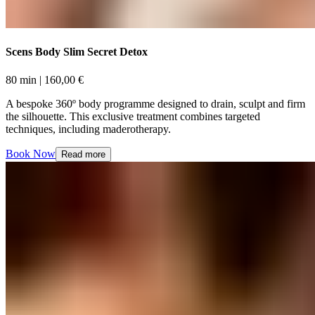
Scens Body Slim Secret Detox​​​​‌ ‍ ​‍​‍‌‍ ‌ ​‍‌‍‍‌‌‍‌ ‌‍‍‌‌‍ ‍​‍​‍​ ‍‍​‍​‍‌ ​ ‌‍​‌‌‍ ‍‌‍‍‌‌ ‌​‌ ‍‌​‍ ‍‌‍‍‌‌‍ ​‍​‍​‍ ​​‍​‍‌‍‍​‌ ​‍‌‍‌‌‌‍‌‍​‍​‍​ ‍‍​‍​‍‌‍‍​‌ ‌​‌ ‌​‌ ​​‌ ​ ​ ‍‍​‍ ​‍ ‌‍ ​​‍ ‌‌‍​‌‌‍ ‍‌‍‌​​‍ ‌‌ ​‍​‍ ‌‌‍‍​‌‍ ‌ ‌​‌‍‌‌‌‍ ​‌ ​ ​‍ ‌‌ ​ ‌ ‌​‌ ‌‌‌‍‌​‌‍‍‌‌‍ ​‍ ‍‌ ‌‍‌‍‌‌‌ ​‍‌‍​ ‌‍‌‌‌‍ ​​‍ ‍‌‍​‌‌ ​​‌ ​​​‍ ‌‍‍‌‌‍ ‍‌ ‌​‌‍‌‌‌‍ ‍‌ ‌​​‍ ‌‍‌‌‌‍‌​‌‍‍‌‌ ‌​​‍ ‌‍ ‌‌‍ ‌‍‌​‌‍‌‌​ ‌‌ ​​‌ ​‍‌‍‌‌‌ ​ ‌‍‌‌‌‍ ‍‌ ‌​‌‍​‌‌ ‌​‌‍‍‌‌‍ ‌‍ ‍​ ‍ ‌‍‍‌‌‍‌​​ ‌‌‍‌‍‌‍​ ‌‍​‍​ ‌‌​ ‌ ​ ​‍​ ​‍​ ‌‌​‍ ‌​ ‍​​ ​ ​ ​‌‌‍​‌​‍ ‌​ ‌​‌‍‌‌​ ‌ ‌‍​‍​‍ ‌​ ‍​​ ‍‌‌‍​‍‌‍​ ​‍ ‌​ ​ ​ ‌​​ ​‍‌‍​ ‌‍‌​‌‍​‍​ ‌​‌‍‌‌‌‍​‍‌‍‌‍​ ‌‌​ ​‍​ ‍ ‌ ‌​‌ ‍‌‌ ​​‌‍‌‌​ ‌‌‍‍​‌‍ ‌ ‌​‌‍‌‌‌‍ ​‌‌‌​‌ ​‍‌‍‌‌‌‍​‌‌ ‌​‌‍ ‌‌‍‌‌‌‍ ‍‌ ‌​​ ‍ ‌ ​​‌‍​‌‌ ‌​‌‍‍​​ ‌‌ ‌​‌‍‍‌‌ ‌​‌‍ ​‌‍‌‌​ ‌‍​‍‌‍​‌‌ ​ ‌‍‌‌‌‌‌‌‌ ​‍‌‍ ​​ ‌‌‍‍​‌ ‌​‌ ‌​‌ ​​‌ ​ ​‍‌‌​ ​ ‌​​‌​‍‌‌​ ​‍‌​‌‍​‍‌‌​ ​‍‌​‌‍‌‍ ​​‍ ‌‌‍​‌‌‍ ‍‌‍‌​​‍ ‌‌ ​‍​‍ ‌‌‍‍​‌‍ ‌ ‌​‌‍‌‌‌‍ ​‌ ​ ​‍ ‌‌ ​ ‌ ‌​‌ ‌‌‌‍‌​‌‍‍‌‌‍ ​‍ ‍‌ ‌‍‌‍‌‌‌ ​‍‌‍​ ‌‍‌‌‌‍ ​​‍ ‍‌‍​‌‌ ​​‌ ​​​‍‌‍‌‍‍‌‌‍‌​​ ‌‌‍‌‍‌‍​ ‌‍​‍​ ‌‌​ ‌ ​ ​‍​ ​‍​ ‌‌​‍ ‌​ ‍​​ ​ ​ ​‌‌‍​‌​‍ ‌​ ‌​‌‍‌‌​ ‌ ‌‍​‍​‍ ‌​ ‍​​ ‍‌‌‍​‍‌‍​ ​‍ ‌​ ​ ​ ‌​​ ​‍‌‍​ ‌‍‌​‌‍​‍​ ‌​‌‍‌‌‌‍​‍‌‍‌‍​ ‌‌​ ​‍​‍‌‍‌ ‌​‌ ‍‌‌ ​​‌‍‌‌​ ‌‌‍‍​‌‍ ‌ ‌​‌‍‌‌‌‍ ​‌‌‌​‌ ​‍‌‍‌‌‌‍​‌‌ ‌​‌‍ ‌‌‍‌‌‌‍ ‍‌ ‌​​‍‌‍‌ ​​‌‍​‌‌ ‌​‌‍‍​​ ‌‌ ‌​‌‍‍‌‌ ‌​‌‍ ​‌‍‌‌​‍‌‍‌ ​​‌‍‌‌‌ ​‍‌ ​ ‌ ​​‌‍‌‌‌‍​ ‌ ‌​‌‍‍‌‌ ‌‍‌‍‌‌​ ‌‌ ​​‌ ‌‌‌‍​‍‌‍ ​‌‍‍‌‌ ​ ‌‍‍​‌‍‌‌‌‍‌​​‍​‍‌ ‌
80 min​​​​‌ ‍ ​‍​‍‌‍ ‌ ​‍‌‍‍‌‌‍‌ ‌‍‍‌‌‍ ‍​‍​‍​ ‍‍​‍​‍‌ ​ ‌‍​‌‌‍ ‍‌‍‍‌‌ ‌​‌ ‍‌​‍ ‍‌‍‍‌‌‍ ​‍​‍​‍ ​​‍​‍‌‍‍​‌ ​‍‌‍‌‌‌‍‌‍​‍​‍​ ‍‍​‍​‍‌‍‍​‌ ‌​‌ ‌​‌ ​​‌ ​ ​ ‍‍​‍ ​‍ ‌‍ ​​‍ ‌‌‍​‌‌‍ ‍‌‍‌​​‍ ‌‌ ​‍​‍ ‌‌‍‍​‌‍ ‌ ‌​‌‍‌‌‌‍ ​‌ ​ ​‍ ‌‌ ​ ‌ ‌​‌ ‌‌‌‍‌​‌‍‍‌‌‍ ​‍ ‍‌ ‌‍‌‍‌‌‌ ​‍‌‍​ ‌‍‌‌‌‍ ​​‍ ‍‌‍​‌‌ ​​‌ ​​​‍ ‌‍‍‌‌‍ ‍‌ ‌​‌‍‌‌‌‍ ‍‌ ‌​​‍ ‌‍‌‌‌‍‌​‌‍‍‌‌ ‌​​‍ ‌‍ ‌‌‍ ‌‍‌​‌‍‌‌​ ‌‌ ​​‌ ​‍‌‍‌‌‌ ​ ‌‍‌‌‌‍ ‍‌ ‌​‌‍​‌‌ ‌​‌‍‍‌‌‍ ‌‍ ‍​ ‍ ‌‍‍‌‌‍‌​​ ‌‌‍‌‍‌‍​ ‌‍​‍​ ‌‌​ ‌ ​ ​‍​ ​‍​ ‌‌​‍ ‌​ ‍​​ ​ ​ ​‌‌‍​‌​‍ ‌​ ‌​‌‍‌‌​ ‌ ‌‍​‍​‍ ‌​ ‍​​ ‍‌‌‍​‍‌‍​ ​‍ ‌​ ​ ​ ‌​​ ​‍‌‍​ ‌‍‌​‌‍​‍​ ‌​‌‍‌‌‌‍​‍‌‍‌‍​ ‌‌​ ​‍​ ‍ ‌ ‌​‌ ‍‌‌ ​​‌‍‌‌​ ‌‌‍‍​‌‍ ‌ ‌​‌‍‌‌‌‍ ​‌‌‌​‌ ​‍‌‍‌‌‌‍​‌‌ ‌​‌‍ ‌‌‍‌‌‌‍ ‍‌ ‌​​ ‍ ‌ ​​‌‍​‌‌ ‌​‌‍‍​​ ‌‌ ‌​‌‍‍‌‌‍ ‌‌‍‌‌​ ‌‍​‍‌‍​‌‌ ​ ‌‍‌‌‌‌‌‌‌ ​‍‌‍ ​​ ‌‌‍‍​‌ ‌​‌ ‌​‌ ​​‌ ​ ​‍‌‌​ ​ ‌​​‌​‍‌‌​ ​‍‌​‌‍​‍‌‌​ ​‍‌​‌‍‌‍ ​​‍ ‌‌‍​‌‌‍ ‍‌‍‌​​‍ ‌‌ ​‍​‍ ‌‌‍‍​‌‍ ‌ ‌​‌‍‌‌‌‍ ​‌ ​ ​‍ ‌‌ ​ ‌ ‌​‌ ‌‌‌‍‌​‌‍‍‌‌‍ ​‍ ‍‌ ‌‍‌‍‌‌‌ ​‍‌‍​ ‌‍‌‌‌‍ ​​‍ ‍‌‍​‌‌ ​​‌ ​​​‍‌‍‌‍‍‌‌‍‌​​ ‌‌‍‌‍‌‍​ ‌‍​‍​ ‌‌​ ‌ ​ ​‍​ ​‍​ ‌‌​‍ ‌​ ‍​​ ​ ​ ​‌‌‍​‌​‍ ‌​ ‌​‌‍‌‌​ ‌ ‌‍​‍​‍ ‌​ ‍​​ ‍‌‌‍​‍‌‍​ ​‍ ‌​ ​ ​ ‌​​ ​‍‌‍​ ‌‍‌​‌‍​‍​ ‌​‌‍‌‌‌‍​‍‌‍‌‍​ ‌‌​ ​‍​‍‌‍‌ ‌​‌ ‍‌‌ ​​‌‍‌‌​ ‌‌‍‍​‌‍ ‌ ‌​‌‍‌‌‌‍ ​‌‌‌​‌ ​‍‌‍‌‌‌‍​‌‌ ‌​‌‍ ‌‌‍‌‌‌‍ ‍‌ ‌​​‍‌‍‌ ​​‌‍​‌‌ ‌​‌‍‍​​ ‌‌ ‌​‌‍‍‌‌‍ ‌‌‍‌‌​‍‌‍‌ ​​‌‍‌‌‌ ​‍‌ ​ ‌ ​​‌‍‌‌‌‍​ ‌ ‌​‌‍‍‌‌ ‌‍‌‍‌‌​ ‌‌ ​​‌ ‌‌‌‍​‍‌‍ ​‌‍‍‌‌ ​ ‌‍‍​‌‍‌‌‌‍‌​​‍​‍‌ ‌ | 160,00 €​​​​‌ ‍ ​‍​‍‌‍ ‌ ​‍‌‍‍‌‌‍‌ ‌‍‍‌‌‍ ‍​‍​‍​ ‍‍​‍​‍‌ ​ ‌‍​‌‌‍ ‍‌‍‍‌‌ ‌​‌ ‍‌​‍ ‍‌‍‍‌‌‍ ​‍​‍​‍ ​​‍​‍‌‍‍​‌ ​‍‌‍‌‌‌‍‌‍​‍​‍​ ‍‍​‍​‍‌‍‍​‌ ‌​‌ ‌​‌ ​​‌ ​ ​ ‍‍​‍ ​‍ ‌‍ ​​‍ ‌‌‍​‌‌‍ ‍‌‍‌​​‍ ‌‌ ​‍​‍ ‌‌‍‍​‌‍ ‌ ‌​‌‍‌‌‌‍ ​‌ ​ ​‍ ‌‌ ​ ‌ ‌​‌ ‌‌‌‍‌​‌‍‍‌‌‍ ​‍ ‍‌ ‌‍‌‍‌‌‌ ​‍‌‍​ ‌‍‌‌‌‍ ​​‍ ‍‌‍​‌‌ ​​‌ ​​​‍ ‌‍‍‌‌‍ ‍‌ ‌​‌‍‌‌‌‍ ‍‌ ‌​​‍ ‌‍‌‌‌‍‌​‌‍‍‌‌ ‌​​‍ ‌‍ ‌‌‍ ‌‍‌​‌‍‌‌​ ‌‌ ​​‌ ​‍‌‍‌‌‌ ​ ‌‍‌‌‌‍ ‍‌ ‌​‌‍​‌‌ ‌​‌‍‍‌‌‍ ‌‍ ‍​ ‍ ‌‍‍‌‌‍‌​​ ‌‌‍‌‍‌‍​ ‌‍​‍​ ‌‌​ ‌ ​ ​‍​ ​‍​ ‌‌​‍ ‌​ ‍​​ ​ ​ ​‌‌‍​‌​‍ ‌​ ‌​‌‍‌‌​ ‌ ‌‍​‍​‍ ‌​ ‍​​ ‍‌‌‍​‍‌‍​ ​‍ ‌​ ​ ​ ‌​​ ​‍‌‍​ ‌‍‌​‌‍​‍​ ‌​‌‍‌‌‌‍​‍‌‍‌‍​ ‌‌​ ​‍​ ‍ ‌ ‌​‌ ‍‌‌ ​​‌‍‌‌​ ‌‌‍‍​‌‍ ‌ ‌​‌‍‌‌‌‍ ​‌‌‌​‌ ​‍‌‍‌‌‌‍​‌‌ ‌​‌‍ ‌‌‍‌‌‌‍ ‍‌ ‌​​ ‍ ‌ ​​‌‍​‌‌ ‌​‌‍‍​​ ‌‌ ​​‌ ​‍‌‍‍‌‌‍​ ‌‍‌‌​ ‌‍​‍‌‍​‌‌ ​ ‌‍‌‌‌‌‌‌‌ ​‍‌‍ ​​ ‌‌‍‍​‌ ‌​‌ ‌​‌ ​​‌ ​ ​‍‌‌​ ​ ‌​​‌​‍‌‌​ ​‍‌​‌‍​‍‌‌​ ​‍‌​‌‍‌‍ ​​‍ ‌‌‍​‌‌‍ ‍‌‍‌​​‍ ‌‌ ​‍​‍ ‌‌‍‍​‌‍ ‌ ‌​‌‍‌‌‌‍ ​‌ ​ ​‍ ‌‌ ​ ‌ ‌​‌ ‌‌‌‍‌​‌‍‍‌‌‍ ​‍ ‍‌ ‌‍‌‍‌‌‌ ​‍‌‍​ ‌‍‌‌‌‍ ​​‍ ‍‌‍​‌‌ ​​‌ ​​​‍‌‍‌‍‍‌‌‍‌​​ ‌‌‍‌‍‌‍​ ‌‍​‍​ ‌‌​ ‌ ​ ​‍​ ​‍​ ‌‌​‍ ‌​ ‍​​ ​ ​ ​‌‌‍​‌​‍ ‌​ ‌​‌‍‌‌​ ‌ ‌‍​‍​‍ ‌​ ‍​​ ‍‌‌‍​‍‌‍​ ​‍ ‌​ ​ ​ ‌​​ ​‍‌‍​ ‌‍‌​‌‍​‍​ ‌​‌‍‌‌‌‍​‍‌‍‌‍​ ‌‌​ ​‍​‍‌‍‌ ‌​‌ ‍‌‌ ​​‌‍‌‌​ ‌‌‍‍​‌‍ ‌ ‌​‌‍‌‌‌‍ ​‌‌‌​‌ ​‍‌‍‌‌‌‍​‌‌ ‌​‌‍ ‌‌‍‌‌‌‍ ‍‌ ‌​​‍‌‍‌ ​​‌‍​‌‌ ‌​‌‍‍​​ ‌‌ ​​‌ ​‍‌‍‍‌‌‍​ ‌‍‌‌​‍‌‍‌ ​​‌‍‌‌‌ ​‍‌ ​ ‌ ​​‌‍‌‌‌‍​ ‌ ‌​‌‍‍‌‌ ‌‍‌‍‌‌​ ‌‌ ​​‌ ‌‌‌‍​‍‌‍ ​‌‍‍‌‌ ​ ‌‍‍​‌‍‌‌‌‍‌​​‍​‍‌ ‌
A bespoke 360º body programme designed to drain, sculpt and firm
the silhouette. This exclusive treatment combines targeted
techniques, including maderotherapy.​​​​‌ ‍ ​‍​‍‌‍ ‌ ​‍‌‍‍‌‌‍‌ ‌‍‍‌‌‍ ‍​‍​‍​ ‍‍​‍​‍‌ ​ ‌‍​‌‌‍ ‍‌‍‍‌‌ ‌​‌ ‍‌​‍ ‍‌‍‍‌‌‍ ​‍​‍​‍ ​​‍​‍‌‍‍​‌ ​‍‌‍‌‌‌‍‌‍​‍​‍​ ‍‍​‍​‍‌‍‍​‌ ‌​‌ ‌​‌ ​​‌ ​ ​ ‍‍​‍ ​‍ ‌‍ ​​‍ ‌‌‍​‌‌‍ ‍‌‍‌​​‍ ‌‌ ​‍​‍ ‌‌‍‍​‌‍ ‌ ‌​‌‍‌‌‌‍ ​‌ ​ ​‍ ‌‌ ​ ‌ ‌​‌ ‌‌‌‍‌​‌‍‍‌‌‍ ​‍ ‍‌ ‌‍‌‍‌‌‌ ​‍‌‍​ ‌‍‌‌‌‍ ​​‍ ‍‌‍​‌‌ ​​‌ ​​​‍ ‌‍‍‌‌‍ ‍‌ ‌​‌‍‌‌‌‍ ‍‌ ‌​​‍ ‌‍‌‌‌‍‌​‌‍‍‌‌ ‌​​‍ ‌‍ ‌‌‍ ‌‍‌​‌‍‌‌​ ‌‌ ​​‌ ​‍‌‍‌‌‌ ​ ‌‍‌‌‌‍ ‍‌ ‌​‌‍​‌‌ ‌​‌‍‍‌‌‍ ‌‍ ‍​ ‍ ‌‍‍‌‌‍‌​​ ‌‌‍‌‍‌‍​ ‌‍​‍​ ‌‌​ ‌ ​ ​‍​ ​‍​ ‌‌​‍ ‌​ ‍​​ ​ ​ ​‌‌‍​‌​‍ ‌​ ‌​‌‍‌‌​ ‌ ‌‍​‍​‍ ‌​ ‍​​ ‍‌‌‍​‍‌‍​ ​‍ ‌​ ​ ​ ‌​​ ​‍‌‍​ ‌‍‌​‌‍​‍​ ‌​‌‍‌‌‌‍​‍‌‍‌‍​ ‌‌​ ​‍​ ‍ ‌ ‌​‌ ‍‌‌ ​​‌‍‌‌​ ‌‌‍‍​‌‍ ‌ ‌​‌‍‌‌‌‍ ​‌‌‌​‌ ​‍‌‍‌‌‌‍​‌‌ ‌​‌‍ ‌‌‍‌‌‌‍ ‍‌ ‌​​ ‍ ‌ ​​‌‍​‌‌ ‌​‌‍‍​​ ‌‌‍‌​‌‍‌‌‌ ​ ‌‍​ ‌ ​‍‌‍‍‌‌ ​​‌ ‌​‌‍‍‌‌‍ ‌‍ ‍​ ‌‍​‍‌‍​‌‌ ​ ‌‍‌‌‌‌‌‌‌ ​‍‌‍ ​​ ‌‌‍‍​‌ ‌​‌ ‌​‌ ​​‌ ​ ​‍‌‌​ ​ ‌​​‌​‍‌‌​ ​‍‌​‌‍​‍‌‌​ ​‍‌​‌‍‌‍ ​​‍ ‌‌‍​‌‌‍ ‍‌‍‌​​‍ ‌‌ ​‍​‍ ‌‌‍‍​‌‍ ‌ ‌​‌‍‌‌‌‍ ​‌ ​ ​‍ ‌‌ ​ ‌ ‌​‌ ‌‌‌‍‌​‌‍‍‌‌‍ ​‍ ‍‌ ‌‍‌‍‌‌‌ ​‍‌‍​ ‌‍‌‌‌‍ ​​‍ ‍‌‍​‌‌ ​​‌ ​​​‍‌‍‌‍‍‌‌‍‌​​ ‌‌‍‌‍‌‍​ ‌‍​‍​ ‌‌​ ‌ ​ ​‍​ ​‍​ ‌‌​‍ ‌​ ‍​​ ​ ​ ​‌‌‍​‌​‍ ‌​ ‌​‌‍‌‌​ ‌ ‌‍​‍​‍ ‌​ ‍​​ ‍‌‌‍​‍‌‍​ ​‍ ‌​ ​ ​ ‌​​ ​‍‌‍​ ‌‍‌​‌‍​‍​ ‌​‌‍‌‌‌‍​‍‌‍‌‍​ ‌‌​ ​‍​‍‌‍‌ ‌​‌ ‍‌‌ ​​‌‍‌‌​ ‌‌‍‍​‌‍ ‌ ‌​‌‍‌‌‌‍ ​‌‌‌​‌ ​‍‌‍‌‌‌‍​‌‌ ‌​‌‍ ‌‌‍‌‌‌‍ ‍‌ ‌​​‍‌‍‌ ​​‌‍​‌‌ ‌​‌‍‍​​ ‌‌‍‌​‌‍‌‌‌ ​ ‌‍​ ‌ ​‍‌‍‍‌‌ ​​‌ ‌​‌‍‍‌‌‍ ‌‍ ‍​‍‌‍‌ ​​‌‍‌‌‌ ​‍‌ ​ ‌ ​​‌‍‌‌‌‍​ ‌ ‌​‌‍‍‌‌ ‌‍‌‍‌‌​ ‌‌ ​​‌ ‌‌‌‍​‍‌‍ ​‌‍‍‌‌ ​ ‌‍‍​‌‍‌‌‌‍‌​​‍​‍‌ ‌
Book Now​​​​‌ ‍ ​‍​‍‌‍ ‌ ​‍‌‍‍‌‌‍‌ ‌‍‍‌‌‍ ‍​‍​‍​ ‍‍​‍​‍‌ ​ ‌‍​‌‌‍ ‍‌‍‍‌‌ ‌​‌ ‍‌​‍ ‍‌‍‍‌‌‍ ​‍​‍​‍ ​​‍​‍‌‍‍​‌ ​‍‌‍‌‌‌‍‌‍​‍​‍​ ‍‍​‍​‍‌‍‍​‌ ‌​‌ ‌​‌ ​​‌ ​ ​ ‍‍​‍ ​‍ ‌‍ ​​‍ ‌‌‍​‌‌‍ ‍‌‍‌​​‍ ‌‌ ​‍​‍ ‌‌‍‍​‌‍ ‌ ‌​‌‍‌‌‌‍ ​‌ ​ ​‍ ‌‌ ​ ‌ ‌​‌ ‌‌‌‍‌​‌‍‍‌‌‍ ​‍ ‍‌ ‌‍‌‍‌‌‌ ​‍‌‍​ ‌‍‌‌‌‍ ​​‍ ‍‌‍​‌‌ ​​‌ ​​​‍ ‌‍‍‌‌‍ ‍‌ ‌​‌‍‌‌‌‍ ‍‌ ‌​​‍ ‌‍‌‌‌‍‌​‌‍‍‌‌ ‌​​‍ ‌‍ ‌‌‍ ‌‍‌​‌‍‌‌​ ‌‌ ​​‌ ​‍‌‍‌‌‌ ​ ‌‍‌‌‌‍ ‍‌ ‌​‌‍​‌‌ ‌​‌‍‍‌‌‍ ‌‍ ‍​ ‍ ‌‍‍‌‌‍‌​​ ‌‌‍‌‍‌‍​ ‌‍​‍​ ‌‌​ ‌ ​ ​‍​ ​‍​ ‌‌​‍ ‌​ ‍​​ ​ ​ ​‌‌‍​‌​‍ ‌​ ‌​‌‍‌‌​ ‌ ‌‍​‍​‍ ‌​ ‍​​ ‍‌‌‍​‍‌‍​ ​‍ ‌​ ​ ​ ‌​​ ​‍‌‍​ ‌‍‌​‌‍​‍​ ‌​‌‍‌‌‌‍​‍‌‍‌‍​ ‌‌​ ​‍​ ‍ ‌ ‌​‌ ‍‌‌ ​​‌‍‌‌​ ‌‌‍‍​‌‍ ‌ ‌​‌‍‌‌‌‍ ​‌‌‌​‌ ​‍‌‍‌‌‌‍​‌‌ ‌​‌‍ ‌‌‍‌‌‌‍ ‍‌ ‌​​ ‍ ‌ ​​‌‍​‌‌ ‌​‌‍‍​​ ‌‌‍​ ‌ ‌​‌‍​‌​‍ ‍‌‍ ​‌‍​‌‌‍​‍‌‍‌‌‌‍ ​​ ‌‍​‍‌‍​‌‌ ​ ‌‍‌‌‌‌‌‌‌ ​‍‌‍ ​​ ‌‌‍‍​‌ ‌​‌ ‌​‌ ​​‌ ​ ​‍‌‌​ ​ ‌​​‌​‍‌‌​ ​‍‌​‌‍​‍‌‌​ ​‍‌​‌‍‌‍ ​​‍ ‌‌‍​‌‌‍ ‍‌‍‌​​‍ ‌‌ ​‍​‍ ‌‌‍‍​‌‍ ‌ ‌​‌‍‌‌‌‍ ​‌ ​ ​‍ ‌‌ ​ ‌ ‌​‌ ‌‌‌‍‌​‌‍‍‌‌‍ ​‍ ‍‌ ‌‍‌‍‌‌‌ ​‍‌‍​ ‌‍‌‌‌‍ ​​‍ ‍‌‍​‌‌ ​​‌ ​​​‍‌‍‌‍‍‌‌‍‌​​ ‌‌‍‌‍‌‍​ ‌‍​‍​ ‌‌​ ‌ ​ ​‍​ ​‍​ ‌‌​‍ ‌​ ‍​​ ​ ​ ​‌‌‍​‌​‍ ‌​ ‌​‌‍‌‌​ ‌ ‌‍​‍​‍ ‌​ ‍​​ ‍‌‌‍​‍‌‍​ ​‍ ‌​ ​ ​ ‌​​ ​‍‌‍​ ‌‍‌​‌‍​‍​ ‌​‌‍‌‌‌‍​‍‌‍‌‍​ ‌‌​ ​‍​‍‌‍‌ ‌​‌ ‍‌‌ ​​‌‍‌‌​ ‌‌‍‍​‌‍ ‌ ‌​‌‍‌‌‌‍ ​‌‌‌​‌ ​‍‌‍‌‌‌‍​‌‌ ‌​‌‍ ‌‌‍‌‌‌‍ ‍‌ ‌​​‍‌‍‌ ​​‌‍​‌‌ ‌​‌‍‍​​ ‌‌‍​ ‌ ‌​‌‍​‌​‍ ‍‌‍ ​‌‍​‌‌‍​‍‌‍‌‌‌‍ ​​‍‌‍‌ ​​‌‍‌‌‌ ​‍‌ ​ ‌ ​​‌‍‌‌‌‍​ ‌ ‌​‌‍‍‌‌ ‌‍‌‍‌‌​ ‌‌ ​​‌ ‌‌‌‍​‍‌‍ ​‌‍‍‌‌ ​ ‌‍‍​‌‍‌‌‌‍‌​​‍​‍‌ ‌
Read more