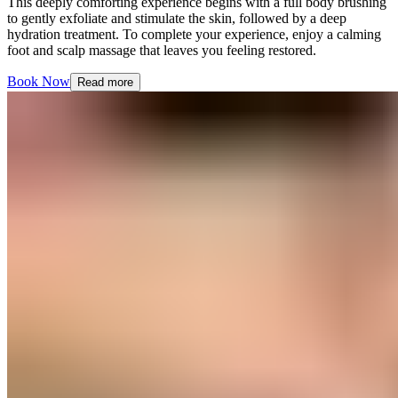
This deeply comforting experience begins with a full body brushing
to gently exfoliate and stimulate the skin, followed by a deep
hydration treatment. To complete your experience, enjoy a calming
foot and scalp massage that leaves you feeling restored.​​​​‌ ‍ ​‍​‍‌‍ ‌ ​‍‌‍‍‌‌‍‌ ‌‍‍‌‌‍ ‍​‍​‍​ ‍‍​‍​‍‌ ​ ‌‍​‌‌‍ ‍‌‍‍‌‌ ‌​‌ ‍‌​‍ ‍‌‍‍‌‌‍ ​‍​‍​‍ ​​‍​‍‌‍‍​‌ ​‍‌‍‌‌‌‍‌‍​‍​‍​ ‍‍​‍​‍‌‍‍​‌ ‌​‌ ‌​‌ ​​‌ ​ ​ ‍‍​‍ ​‍ ‌‍ ​​‍ ‌‌‍​‌‌‍ ‍‌‍‌​​‍ ‌‌ ​‍​‍ ‌‌‍‍​‌‍ ‌ ‌​‌‍‌‌‌‍ ​‌ ​ ​‍ ‌‌ ​ ‌ ‌​‌ ‌‌‌‍‌​‌‍‍‌‌‍ ​‍ ‍‌ ‌‍‌‍‌‌‌ ​‍‌‍​ ‌‍‌‌‌‍ ​​‍ ‍‌‍​‌‌ ​​‌ ​​​‍ ‌‍‍‌‌‍ ‍‌ ‌​‌‍‌‌‌‍ ‍‌ ‌​​‍ ‌‍‌‌‌‍‌​‌‍‍‌‌ ‌​​‍ ‌‍ ‌‌‍ ‌‍‌​‌‍‌‌​ ‌‌ ​​‌ ​‍‌‍‌‌‌ ​ ‌‍‌‌‌‍ ‍‌ ‌​‌‍​‌‌ ‌​‌‍‍‌‌‍ ‌‍ ‍​ ‍ ‌‍‍‌‌‍‌​​ ‌‌‍​‌​ ‌​‌‍‌‍​ ‌‌‌‍‌​​ ​​​ ​ ‌‍‌‌​‍ ‌‌‍​‍‌‍‌‍​ ‍‌​ ​ ​‍ ‌​ ‌​​ ​‍​ ​‌​ ​‌​‍ ‌‌‍​‌​ ​‍​ ‌ ‌‍​ ​‍ ‌​ ​‍​ ‌‌​ ‌​‌‍​ ‌‍​ ‌‍​‍​ ​​​ ​​​ ​‍‌‍​‌​ ‌‍‌‍​ ​ ‍ ‌ ‌​‌ ‍‌‌ ​​‌‍‌‌​ ‌‌‍‍​‌‍ ‌ ‌​‌‍‌‌‌‍ ​‌‌‌​‌ ​‍‌‍‌‌‌‍​‌‌ ‌​‌‍ ‌‌‍‌‌‌‍ ‍‌ ‌​​ ‍ ‌ ​​‌‍​‌‌ ‌​‌‍‍​​ ‌‌‍‌​‌‍‌‌‌ ​ ‌‍​ ‌ ​‍‌‍‍‌‌ ​​‌ ‌​‌‍‍‌‌‍ ‌‍ ‍​ ‌‍​‍‌‍​‌‌ ​ ‌‍‌‌‌‌‌‌‌ ​‍‌‍ ​​ ‌‌‍‍​‌ ‌​‌ ‌​‌ ​​‌ ​ ​‍‌‌​ ​ ‌​​‌​‍‌‌​ ​‍‌​‌‍​‍‌‌​ ​‍‌​‌‍‌‍ ​​‍ ‌‌‍​‌‌‍ ‍‌‍‌​​‍ ‌‌ ​‍​‍ ‌‌‍‍​‌‍ ‌ ‌​‌‍‌‌‌‍ ​‌ ​ ​‍ ‌‌ ​ ‌ ‌​‌ ‌‌‌‍‌​‌‍‍‌‌‍ ​‍ ‍‌ ‌‍‌‍‌‌‌ ​‍‌‍​ ‌‍‌‌‌‍ ​​‍ ‍‌‍​‌‌ ​​‌ ​​​‍‌‍‌‍‍‌‌‍‌​​ ‌‌‍​‌​ ‌​‌‍‌‍​ ‌‌‌‍‌​​ ​​​ ​ ‌‍‌‌​‍ ‌‌‍​‍‌‍‌‍​ ‍‌​ ​ ​‍ ‌​ ‌​​ ​‍​ ​‌​ ​‌​‍ ‌‌‍​‌​ ​‍​ ‌ ‌‍​ ​‍ ‌​ ​‍​ ‌‌​ ‌​‌‍​ ‌‍​ ‌‍​‍​ ​​​ ​​​ ​‍‌‍​‌​ ‌‍‌‍​ ​‍‌‍‌ ‌​‌ ‍‌‌ ​​‌‍‌‌​ ‌‌‍‍​‌‍ ‌ ‌​‌‍‌‌‌‍ ​‌‌‌​‌ ​‍‌‍‌‌‌‍​‌‌ ‌​‌‍ ‌‌‍‌‌‌‍ ‍‌ ‌​​‍‌‍‌ ​​‌‍​‌‌ ‌​‌‍‍​​ ‌‌‍‌​‌‍‌‌‌ ​ ‌‍​ ‌ ​‍‌‍‍‌‌ ​​‌ ‌​‌‍‍‌‌‍ ‌‍ ‍​‍‌‍‌ ​​‌‍‌‌‌ ​‍‌ ​ ‌ ​​‌‍‌‌‌‍​ ‌ ‌​‌‍‍‌‌ ‌‍‌‍‌‌​ ‌‌ ​​‌ ‌‌‌‍​‍‌‍ ​‌‍‍‌‌ ​ ‌‍‍​‌‍‌‌‌‍‌​​‍​‍‌ ‌
Book Now​​​​‌ ‍ ​‍​‍‌‍ ‌ ​‍‌‍‍‌‌‍‌ ‌‍‍‌‌‍ ‍​‍​‍​ ‍‍​‍​‍‌ ​ ‌‍​‌‌‍ ‍‌‍‍‌‌ ‌​‌ ‍‌​‍ ‍‌‍‍‌‌‍ ​‍​‍​‍ ​​‍​‍‌‍‍​‌ ​‍‌‍‌‌‌‍‌‍​‍​‍​ ‍‍​‍​‍‌‍‍​‌ ‌​‌ ‌​‌ ​​‌ ​ ​ ‍‍​‍ ​‍ ‌‍ ​​‍ ‌‌‍​‌‌‍ ‍‌‍‌​​‍ ‌‌ ​‍​‍ ‌‌‍‍​‌‍ ‌ ‌​‌‍‌‌‌‍ ​‌ ​ ​‍ ‌‌ ​ ‌ ‌​‌ ‌‌‌‍‌​‌‍‍‌‌‍ ​‍ ‍‌ ‌‍‌‍‌‌‌ ​‍‌‍​ ‌‍‌‌‌‍ ​​‍ ‍‌‍​‌‌ ​​‌ ​​​‍ ‌‍‍‌‌‍ ‍‌ ‌​‌‍‌‌‌‍ ‍‌ ‌​​‍ ‌‍‌‌‌‍‌​‌‍‍‌‌ ‌​​‍ ‌‍ ‌‌‍ ‌‍‌​‌‍‌‌​ ‌‌ ​​‌ ​‍‌‍‌‌‌ ​ ‌‍‌‌‌‍ ‍‌ ‌​‌‍​‌‌ ‌​‌‍‍‌‌‍ ‌‍ ‍​ ‍ ‌‍‍‌‌‍‌​​ ‌‌‍​‌​ ‌​‌‍‌‍​ ‌‌‌‍‌​​ ​​​ ​ ‌‍‌‌​‍ ‌‌‍​‍‌‍‌‍​ ‍‌​ ​ ​‍ ‌​ ‌​​ ​‍​ ​‌​ ​‌​‍ ‌‌‍​‌​ ​‍​ ‌ ‌‍​ ​‍ ‌​ ​‍​ ‌‌​ ‌​‌‍​ ‌‍​ ‌‍​‍​ ​​​ ​​​ ​‍‌‍​‌​ ‌‍‌‍​ ​ ‍ ‌ ‌​‌ ‍‌‌ ​​‌‍‌‌​ ‌‌‍‍​‌‍ ‌ ‌​‌‍‌‌‌‍ ​‌‌‌​‌ ​‍‌‍‌‌‌‍​‌‌ ‌​‌‍ ‌‌‍‌‌‌‍ ‍‌ ‌​​ ‍ ‌ ​​‌‍​‌‌ ‌​‌‍‍​​ ‌‌‍​ ‌ ‌​‌‍​‌​‍ ‍‌‍ ​‌‍​‌‌‍​‍‌‍‌‌‌‍ ​​ ‌‍​‍‌‍​‌‌ ​ ‌‍‌‌‌‌‌‌‌ ​‍‌‍ ​​ ‌‌‍‍​‌ ‌​‌ ‌​‌ ​​‌ ​ ​‍‌‌​ ​ ‌​​‌​‍‌‌​ ​‍‌​‌‍​‍‌‌​ ​‍‌​‌‍‌‍ ​​‍ ‌‌‍​‌‌‍ ‍‌‍‌​​‍ ‌‌ ​‍​‍ ‌‌‍‍​‌‍ ‌ ‌​‌‍‌‌‌‍ ​‌ ​ ​‍ ‌‌ ​ ‌ ‌​‌ ‌‌‌‍‌​‌‍‍‌‌‍ ​‍ ‍‌ ‌‍‌‍‌‌‌ ​‍‌‍​ ‌‍‌‌‌‍ ​​‍ ‍‌‍​‌‌ ​​‌ ​​​‍‌‍‌‍‍‌‌‍‌​​ ‌‌‍​‌​ ‌​‌‍‌‍​ ‌‌‌‍‌​​ ​​​ ​ ‌‍‌‌​‍ ‌‌‍​‍‌‍‌‍​ ‍‌​ ​ ​‍ ‌​ ‌​​ ​‍​ ​‌​ ​‌​‍ ‌‌‍​‌​ ​‍​ ‌ ‌‍​ ​‍ ‌​ ​‍​ ‌‌​ ‌​‌‍​ ‌‍​ ‌‍​‍​ ​​​ ​​​ ​‍‌‍​‌​ ‌‍‌‍​ ​‍‌‍‌ ‌​‌ ‍‌‌ ​​‌‍‌‌​ ‌‌‍‍​‌‍ ‌ ‌​‌‍‌‌‌‍ ​‌‌‌​‌ ​‍‌‍‌‌‌‍​‌‌ ‌​‌‍ ‌‌‍‌‌‌‍ ‍‌ ‌​​‍‌‍‌ ​​‌‍​‌‌ ‌​‌‍‍​​ ‌‌‍​ ‌ ‌​‌‍​‌​‍ ‍‌‍ ​‌‍​‌‌‍​‍‌‍‌‌‌‍ ​​‍‌‍‌ ​​‌‍‌‌‌ ​‍‌ ​ ‌ ​​‌‍‌‌‌‍​ ‌ ‌​‌‍‍‌‌ ‌‍‌‍‌‌​ ‌‌ ​​‌ ‌‌‌‍​‍‌‍ ​‌‍‍‌‌ ​ ‌‍‍​‌‍‌‌‌‍‌​​‍​‍‌ ‌
Read more