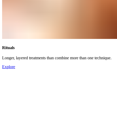
Rituals​​​​‌ ‍ ​‍​‍‌‍ ‌ ​‍‌‍‍‌‌‍‌ ‌‍‍‌‌‍ ‍​‍​‍​ ‍‍​‍​‍‌ ​ ‌‍​‌‌‍ ‍‌‍‍‌‌ ‌​‌ ‍‌​‍ ‍‌‍‍‌‌‍ ​‍​‍​‍ ​​‍​‍‌‍‍​‌ ​‍‌‍‌‌‌‍‌‍​‍​‍​ ‍‍​‍​‍‌‍‍​‌ ‌​‌ ‌​‌ ​​‌ ​ ​ ‍‍​‍ ​‍ ‌‍ ​​‍ ‌‌‍​‌‌‍ ‍‌‍‌​​‍ ‌‌ ​‍​‍ ‌‌‍‍​‌‍ ‌ ‌​‌‍‌‌‌‍ ​‌ ​ ​‍ ‌‌ ​ ‌ ‌​‌ ‌‌‌‍‌​‌‍‍‌‌‍ ​‍ ‍‌ ‌‍‌‍‌‌‌ ​‍‌‍​ ‌‍‌‌‌‍ ​​‍ ‍‌‍​‌‌ ​​‌ ​​​‍ ‌‍‍‌‌‍ ‍‌ ‌​‌‍‌‌‌‍ ‍‌ ‌​​‍ ‌‍‌‌‌‍‌​‌‍‍‌‌ ‌​​‍ ‌‍ ‌‌‍ ‌‍‌​‌‍‌‌​ ‌‌ ​​‌ ​‍‌‍‌‌‌ ​ ‌‍‌‌‌‍ ‍‌ ‌​‌‍​‌‌ ‌​‌‍‍‌‌‍ ‌‍ ‍​ ‍ ‌‍‍‌‌‍‌​​ ‌​ ​​​ ‌​​ ‌ ‌‍​‍​ ‌‍​ ​‍‌‍​‍​ ​‍​‍ ‌​ ​ ​ ​‍​ ‌‍​ ‌​​‍ ‌​ ‌​​ ​​​ ‍​‌‍‌​​‍ ‌‌‍​‍​ ‌ ‌‍​‍‌‍​ ​‍ ‌‌‍​ ​ ‌​‌‍​‌‌‍​‍‌‍‌‌​ ‌‌​ ‍‌​ ‌ ​ ‍‌​ ‍​‌‍‌‍​ ‍​​ ‍ ‌ ‌​‌ ‍‌‌ ​​‌‍‌‌​ ‌‌‍‍​‌‍ ‌ ‌​‌‍‌‌‌‍ ​‌‌​ ‌‍‍‌‌ ‌​‌‍‌‌‌‌​​‌‍​‌‌‍‌ ‌‍‌‌​ ‍ ‌ ​​‌‍​‌‌ ‌​‌‍‍​​ ‌‌ ​​‌‍​‌‌‍‌ ‌‍‌‌‌​​‍‌ ‌‌‌‍‍‌‌‍ ​‌‍‌​‌‍‌‌‌ ​‍​‍‌‌​ ‌‌‌​​‍‌‌ ‌‍‍ ‌‍‌‌‌ ‍‌​‍‌‌​ ​ ‌​‌​​‍‌‌​ ​ ‌​‌​​‍‌‌​ ​‍​ ​‍​ ‌‍​ ‌​‌‍‌​​ ​‍‌‍‌‍​ ‍​​ ​ ​ ‌‌‌‍‌‍‌‍‌‍‌‍‌‌​ ‌​​‍‌‌​ ​‍​ ​‍​‍‌‌​ ‌‌‌​‌​​‍ ‍‌‍​ ‌‍ ‌‍ ‍‌ ‌​‌‍‌‌‌‍ ‍‌ ‌​​‍‌‌​ ‌‌‌​​‍‌‌ ‌‍‍ ‌‍‌‌‌ ‍‌​‍‌‌​ ​ ‌​‌​​‍‌‌​ ​ ‌​‌​​‍‌‌​ ​‍​ ​‍​ ​ ‌‍​‍​ ​‍‌‍‌​​ ‌‍‌‍​‌​ ‍‌‌‍‌​​ ‍‌​ ‍‌‌‍​‍​ ​​​‍‌‌​ ​‍​ ​‍​‍‌‌​ ‌‌‌​‌​​‍ ‍‌ ‌​‌‍‍‌‌ ‌​‌‍ ​‌‍‌‌​ ‌‍​‍‌‍​‌‌ ​ ‌‍‌‌‌‌‌‌‌ ​‍‌‍ ​​ ‌‌‍‍​‌ ‌​‌ ‌​‌ ​​‌ ​ ​‍‌‌​ ​ ‌​​‌​‍‌‌​ ​‍‌​‌‍​‍‌‌​ ​‍‌​‌‍‌‍ ​​‍ ‌‌‍​‌‌‍ ‍‌‍‌​​‍ ‌‌ ​‍​‍ ‌‌‍‍​‌‍ ‌ ‌​‌‍‌‌‌‍ ​‌ ​ ​‍ ‌‌ ​ ‌ ‌​‌ ‌‌‌‍‌​‌‍‍‌‌‍ ​‍ ‍‌ ‌‍‌‍‌‌‌ ​‍‌‍​ ‌‍‌‌‌‍ ​​‍ ‍‌‍​‌‌ ​​‌ ​​​‍‌‍‌‍‍‌‌‍‌​​ ‌​ ​​​ ‌​​ ‌ ‌‍​‍​ ‌‍​ ​‍‌‍​‍​ ​‍​‍ ‌​ ​ ​ ​‍​ ‌‍​ ‌​​‍ ‌​ ‌​​ ​​​ ‍​‌‍‌​​‍ ‌‌‍​‍​ ‌ ‌‍​‍‌‍​ ​‍ ‌‌‍​ ​ ‌​‌‍​‌‌‍​‍‌‍‌‌​ ‌‌​ ‍‌​ ‌ ​ ‍‌​ ‍​‌‍‌‍​ ‍​​‍‌‍‌ ‌​‌ ‍‌‌ ​​‌‍‌‌​ ‌‌‍‍​‌‍ ‌ ‌​‌‍‌‌‌‍ ​‌‌​ ‌‍‍‌‌ ‌​‌‍‌‌‌‌​​‌‍​‌‌‍‌ ‌‍‌‌​‍‌‍‌ ​​‌‍​‌‌ ‌​‌‍‍​​ ‌‌ ​​‌‍​‌‌‍‌ ‌‍‌‌‌​​‍‌ ‌‌‌‍‍‌‌‍ ​‌‍‌​‌‍‌‌‌ ​‍​‍‌‌​ ‌‌‌​​‍‌‌ ‌‍‍ ‌‍‌‌‌ ‍‌​‍‌‌​ ​ ‌​‌​​‍‌‌​ ​ ‌​‌​​‍‌‌​ ​‍​ ​‍​ ‌‍​ ‌​‌‍‌​​ ​‍‌‍‌‍​ ‍​​ ​ ​ ‌‌‌‍‌‍‌‍‌‍‌‍‌‌​ ‌​​‍‌‌​ ​‍​ ​‍​‍‌‌​ ‌‌‌​‌​​‍ ‍‌‍​ ‌‍ ‌‍ ‍‌ ‌​‌‍‌‌‌‍ ‍‌ ‌​​‍‌‌​ ‌‌‌​​‍‌‌ ‌‍‍ ‌‍‌‌‌ ‍‌​‍‌‌​ ​ ‌​‌​​‍‌‌​ ​ ‌​‌​​‍‌‌​ ​‍​ ​‍​ ​ ‌‍​‍​ ​‍‌‍‌​​ ‌‍‌‍​‌​ ‍‌‌‍‌​​ ‍‌​ ‍‌‌‍​‍​ ​​​‍‌‌​ ​‍​ ​‍​‍‌‌​ ‌‌‌​‌​​‍ ‍‌ ‌​‌‍‍‌‌ ‌​‌‍ ​‌‍‌‌​‍‌‍‌ ​​‌‍‌‌‌ ​‍‌ ​ ‌ ​​‌‍‌‌‌‍​ ‌ ‌​‌‍‍‌‌ ‌‍‌‍‌‌​ ‌‌ ​​‌ ‌‌‌‍​‍‌‍ ​‌‍‍‌‌ ​ ‌‍‍​‌‍‌‌‌‍‌​​‍​‍‌ ‌
Longer, layered treatments than combine more than one technique.​​​​‌ ‍ ​‍​‍‌‍ ‌ ​‍‌‍‍‌‌‍‌ ‌‍‍‌‌‍ ‍​‍​‍​ ‍‍​‍​‍‌ ​ ‌‍​‌‌‍ ‍‌‍‍‌‌ ‌​‌ ‍‌​‍ ‍‌‍‍‌‌‍ ​‍​‍​‍ ​​‍​‍‌‍‍​‌ ​‍‌‍‌‌‌‍‌‍​‍​‍​ ‍‍​‍​‍‌‍‍​‌ ‌​‌ ‌​‌ ​​‌ ​ ​ ‍‍​‍ ​‍ ‌‍ ​​‍ ‌‌‍​‌‌‍ ‍‌‍‌​​‍ ‌‌ ​‍​‍ ‌‌‍‍​‌‍ ‌ ‌​‌‍‌‌‌‍ ​‌ ​ ​‍ ‌‌ ​ ‌ ‌​‌ ‌‌‌‍‌​‌‍‍‌‌‍ ​‍ ‍‌ ‌‍‌‍‌‌‌ ​‍‌‍​ ‌‍‌‌‌‍ ​​‍ ‍‌‍​‌‌ ​​‌ ​​​‍ ‌‍‍‌‌‍ ‍‌ ‌​‌‍‌‌‌‍ ‍‌ ‌​​‍ ‌‍‌‌‌‍‌​‌‍‍‌‌ ‌​​‍ ‌‍ ‌‌‍ ‌‍‌​‌‍‌‌​ ‌‌ ​​‌ ​‍‌‍‌‌‌ ​ ‌‍‌‌‌‍ ‍‌ ‌​‌‍​‌‌ ‌​‌‍‍‌‌‍ ‌‍ ‍​ ‍ ‌‍‍‌‌‍‌​​ ‌​ ​​​ ‌​​ ‌ ‌‍​‍​ ‌‍​ ​‍‌‍​‍​ ​‍​‍ ‌​ ​ ​ ​‍​ ‌‍​ ‌​​‍ ‌​ ‌​​ ​​​ ‍​‌‍‌​​‍ ‌‌‍​‍​ ‌ ‌‍​‍‌‍​ ​‍ ‌‌‍​ ​ ‌​‌‍​‌‌‍​‍‌‍‌‌​ ‌‌​ ‍‌​ ‌ ​ ‍‌​ ‍​‌‍‌‍​ ‍​​ ‍ ‌ ‌​‌ ‍‌‌ ​​‌‍‌‌​ ‌‌‍‍​‌‍ ‌ ‌​‌‍‌‌‌‍ ​‌‌​ ‌‍‍‌‌ ‌​‌‍‌‌‌‌​​‌‍​‌‌‍‌ ‌‍‌‌​ ‍ ‌ ​​‌‍​‌‌ ‌​‌‍‍​​ ‌‌ ​​‌‍​‌‌‍‌ ‌‍‌‌‌​​‍‌ ‌‌‌‍‍‌‌‍ ​‌‍‌​‌‍‌‌‌ ​‍​‍‌‌​ ‌‌‌​​‍‌‌ ‌‍‍ ‌‍‌‌‌ ‍‌​‍‌‌​ ​ ‌​‌​​‍‌‌​ ​ ‌​‌​​‍‌‌​ ​‍​ ​‍​ ‌‍​ ‌​‌‍‌​​ ​‍‌‍‌‍​ ‍​​ ​ ​ ‌‌‌‍‌‍‌‍‌‍‌‍‌‌​ ‌​​‍‌‌​ ​‍​ ​‍​‍‌‌​ ‌‌‌​‌​​‍ ‍‌‍​ ‌‍ ‌‍ ‍‌ ‌​‌‍‌‌‌‍ ‍‌ ‌​​‍‌‌​ ‌‌‌​​‍‌‌ ‌‍‍ ‌‍‌‌‌ ‍‌​‍‌‌​ ​ ‌​‌​​‍‌‌​ ​ ‌​‌​​‍‌‌​ ​‍​ ​‍​ ​ ‌‍​‍​ ​‍‌‍‌​​ ‌‍‌‍​‌​ ‍‌‌‍‌​​ ‍‌​ ‍‌‌‍​‍​ ​​​‍‌‌​ ​‍​ ​‍​‍‌‌​ ‌‌‌​‌​​‍ ‍‌‍‌‌‌ ‍​‌‍​ ‌‍‌‌‌ ​‍‌ ​​‌ ‌​​ ‌‍​‍‌‍​‌‌ ​ ‌‍‌‌‌‌‌‌‌ ​‍‌‍ ​​ ‌‌‍‍​‌ ‌​‌ ‌​‌ ​​‌ ​ ​‍‌‌​ ​ ‌​​‌​‍‌‌​ ​‍‌​‌‍​‍‌‌​ ​‍‌​‌‍‌‍ ​​‍ ‌‌‍​‌‌‍ ‍‌‍‌​​‍ ‌‌ ​‍​‍ ‌‌‍‍​‌‍ ‌ ‌​‌‍‌‌‌‍ ​‌ ​ ​‍ ‌‌ ​ ‌ ‌​‌ ‌‌‌‍‌​‌‍‍‌‌‍ ​‍ ‍‌ ‌‍‌‍‌‌‌ ​‍‌‍​ ‌‍‌‌‌‍ ​​‍ ‍‌‍​‌‌ ​​‌ ​​​‍‌‍‌‍‍‌‌‍‌​​ ‌​ ​​​ ‌​​ ‌ ‌‍​‍​ ‌‍​ ​‍‌‍​‍​ ​‍​‍ ‌​ ​ ​ ​‍​ ‌‍​ ‌​​‍ ‌​ ‌​​ ​​​ ‍​‌‍‌​​‍ ‌‌‍​‍​ ‌ ‌‍​‍‌‍​ ​‍ ‌‌‍​ ​ ‌​‌‍​‌‌‍​‍‌‍‌‌​ ‌‌​ ‍‌​ ‌ ​ ‍‌​ ‍​‌‍‌‍​ ‍​​‍‌‍‌ ‌​‌ ‍‌‌ ​​‌‍‌‌​ ‌‌‍‍​‌‍ ‌ ‌​‌‍‌‌‌‍ ​‌‌​ ‌‍‍‌‌ ‌​‌‍‌‌‌‌​​‌‍​‌‌‍‌ ‌‍‌‌​‍‌‍‌ ​​‌‍​‌‌ ‌​‌‍‍​​ ‌‌ ​​‌‍​‌‌‍‌ ‌‍‌‌‌​​‍‌ ‌‌‌‍‍‌‌‍ ​‌‍‌​‌‍‌‌‌ ​‍​‍‌‌​ ‌‌‌​​‍‌‌ ‌‍‍ ‌‍‌‌‌ ‍‌​‍‌‌​ ​ ‌​‌​​‍‌‌​ ​ ‌​‌​​‍‌‌​ ​‍​ ​‍​ ‌‍​ ‌​‌‍‌​​ ​‍‌‍‌‍​ ‍​​ ​ ​ ‌‌‌‍‌‍‌‍‌‍‌‍‌‌​ ‌​​‍‌‌​ ​‍​ ​‍​‍‌‌​ ‌‌‌​‌​​‍ ‍‌‍​ ‌‍ ‌‍ ‍‌ ‌​‌‍‌‌‌‍ ‍‌ ‌​​‍‌‌​ ‌‌‌​​‍‌‌ ‌‍‍ ‌‍‌‌‌ ‍‌​‍‌‌​ ​ ‌​‌​​‍‌‌​ ​ ‌​‌​​‍‌‌​ ​‍​ ​‍​ ​ ‌‍​‍​ ​‍‌‍‌​​ ‌‍‌‍​‌​ ‍‌‌‍‌​​ ‍‌​ ‍‌‌‍​‍​ ​​​‍‌‌​ ​‍​ ​‍​‍‌‌​ ‌‌‌​‌​​‍ ‍‌‍‌‌‌ ‍​‌‍​ ‌‍‌‌‌ ​‍‌ ​​‌ ‌​​‍‌‍‌ ​​‌‍‌‌‌ ​‍‌ ​ ‌ ​​‌‍‌‌‌‍​ ‌ ‌​‌‍‍‌‌ ‌‍‌‍‌‌​ ‌‌ ​​‌ ‌‌‌‍​‍‌‍ ​‌‍‍‌‌ ​ ‌‍‍​‌‍‌‌‌‍‌​​‍​‍‌ ‌
Explore​​​​‌ ‍ ​‍​‍‌‍ ‌ ​‍‌‍‍‌‌‍‌ ‌‍‍‌‌‍ ‍​‍​‍​ ‍‍​‍​‍‌ ​ ‌‍​‌‌‍ ‍‌‍‍‌‌ ‌​‌ ‍‌​‍ ‍‌‍‍‌‌‍ ​‍​‍​‍ ​​‍​‍‌‍‍​‌ ​‍‌‍‌‌‌‍‌‍​‍​‍​ ‍‍​‍​‍‌‍‍​‌ ‌​‌ ‌​‌ ​​‌ ​ ​ ‍‍​‍ ​‍ ‌‍ ​​‍ ‌‌‍​‌‌‍ ‍‌‍‌​​‍ ‌‌ ​‍​‍ ‌‌‍‍​‌‍ ‌ ‌​‌‍‌‌‌‍ ​‌ ​ ​‍ ‌‌ ​ ‌ ‌​‌ ‌‌‌‍‌​‌‍‍‌‌‍ ​‍ ‍‌ ‌‍‌‍‌‌‌ ​‍‌‍​ ‌‍‌‌‌‍ ​​‍ ‍‌‍​‌‌ ​​‌ ​​​‍ ‌‍‍‌‌‍ ‍‌ ‌​‌‍‌‌‌‍ ‍‌ ‌​​‍ ‌‍‌‌‌‍‌​‌‍‍‌‌ ‌​​‍ ‌‍ ‌‌‍ ‌‍‌​‌‍‌‌​ ‌‌ ​​‌ ​‍‌‍‌‌‌ ​ ‌‍‌‌‌‍ ‍‌ ‌​‌‍​‌‌ ‌​‌‍‍‌‌‍ ‌‍ ‍​ ‍ ‌‍‍‌‌‍‌​​ ‌​ ​​​ ‌​​ ‌ ‌‍​‍​ ‌‍​ ​‍‌‍​‍​ ​‍​‍ ‌​ ​ ​ ​‍​ ‌‍​ ‌​​‍ ‌​ ‌​​ ​​​ ‍​‌‍‌​​‍ ‌‌‍​‍​ ‌ ‌‍​‍‌‍​ ​‍ ‌‌‍​ ​ ‌​‌‍​‌‌‍​‍‌‍‌‌​ ‌‌​ ‍‌​ ‌ ​ ‍‌​ ‍​‌‍‌‍​ ‍​​ ‍ ‌ ‌​‌ ‍‌‌ ​​‌‍‌‌​ ‌‌‍‍​‌‍ ‌ ‌​‌‍‌‌‌‍ ​‌‌​ ‌‍‍‌‌ ‌​‌‍‌‌‌‌​​‌‍​‌‌‍‌ ‌‍‌‌​ ‍ ‌ ​​‌‍​‌‌ ‌​‌‍‍​​ ‌‌ ​​‌‍​‌‌‍‌ ‌‍‌‌‌​​‍‌ ‌‌‌‍‍‌‌‍ ​‌‍‌​‌‍‌‌‌ ​‍​‍‌‌​ ‌‌‌​​‍‌‌ ‌‍‍ ‌‍‌‌‌ ‍‌​‍‌‌​ ​ ‌​‌​​‍‌‌​ ​ ‌​‌​​‍‌‌​ ​‍​ ​‍​ ‌‍​ ‌​‌‍‌​​ ​‍‌‍‌‍​ ‍​​ ​ ​ ‌‌‌‍‌‍‌‍‌‍‌‍‌‌​ ‌​​‍‌‌​ ​‍​ ​‍​‍‌‌​ ‌‌‌​‌​​‍ ‍‌‍​ ‌‍ ‌‍ ‍‌ ‌​‌‍‌‌‌‍ ‍‌ ‌​​‍‌‌​ ‌‌‌​​‍‌‌ ‌‍‍ ‌‍‌‌‌ ‍‌​‍‌‌​ ​ ‌​‌​​‍‌‌​ ​ ‌​‌​​‍‌‌​ ​‍​ ​‍​ ​ ‌‍​‍​ ​‍‌‍‌​​ ‌‍‌‍​‌​ ‍‌‌‍‌​​ ‍‌​ ‍‌‌‍​‍​ ​​​‍‌‌​ ​‍​ ​‍​‍‌‌​ ‌‌‌​‌​​‍ ‍‌ ​​‌ ​‍‌‍‍‌‌‍ ‌‌‍​‌‌ ​‍‌ ‍‌‌​​ ‌ ‌​‌‍​‌​‍ ‍‌‍ ​‌‍​‌‌‍​‍‌‍‌‌‌‍ ​​ ‌‍​‍‌‍​‌‌ ​ ‌‍‌‌‌‌‌‌‌ ​‍‌‍ ​​ ‌‌‍‍​‌ ‌​‌ ‌​‌ ​​‌ ​ ​‍‌‌​ ​ ‌​​‌​‍‌‌​ ​‍‌​‌‍​‍‌‌​ ​‍‌​‌‍‌‍ ​​‍ ‌‌‍​‌‌‍ ‍‌‍‌​​‍ ‌‌ ​‍​‍ ‌‌‍‍​‌‍ ‌ ‌​‌‍‌‌‌‍ ​‌ ​ ​‍ ‌‌ ​ ‌ ‌​‌ ‌‌‌‍‌​‌‍‍‌‌‍ ​‍ ‍‌ ‌‍‌‍‌‌‌ ​‍‌‍​ ‌‍‌‌‌‍ ​​‍ ‍‌‍​‌‌ ​​‌ ​​​‍‌‍‌‍‍‌‌‍‌​​ ‌​ ​​​ ‌​​ ‌ ‌‍​‍​ ‌‍​ ​‍‌‍​‍​ ​‍​‍ ‌​ ​ ​ ​‍​ ‌‍​ ‌​​‍ ‌​ ‌​​ ​​​ ‍​‌‍‌​​‍ ‌‌‍​‍​ ‌ ‌‍​‍‌‍​ ​‍ ‌‌‍​ ​ ‌​‌‍​‌‌‍​‍‌‍‌‌​ ‌‌​ ‍‌​ ‌ ​ ‍‌​ ‍​‌‍‌‍​ ‍​​‍‌‍‌ ‌​‌ ‍‌‌ ​​‌‍‌‌​ ‌‌‍‍​‌‍ ‌ ‌​‌‍‌‌‌‍ ​‌‌​ ‌‍‍‌‌ ‌​‌‍‌‌‌‌​​‌‍​‌‌‍‌ ‌‍‌‌​‍‌‍‌ ​​‌‍​‌‌ ‌​‌‍‍​​ ‌‌ ​​‌‍​‌‌‍‌ ‌‍‌‌‌​​‍‌ ‌‌‌‍‍‌‌‍ ​‌‍‌​‌‍‌‌‌ ​‍​‍‌‌​ ‌‌‌​​‍‌‌ ‌‍‍ ‌‍‌‌‌ ‍‌​‍‌‌​ ​ ‌​‌​​‍‌‌​ ​ ‌​‌​​‍‌‌​ ​‍​ ​‍​ ‌‍​ ‌​‌‍‌​​ ​‍‌‍‌‍​ ‍​​ ​ ​ ‌‌‌‍‌‍‌‍‌‍‌‍‌‌​ ‌​​‍‌‌​ ​‍​ ​‍​‍‌‌​ ‌‌‌​‌​​‍ ‍‌‍​ ‌‍ ‌‍ ‍‌ ‌​‌‍‌‌‌‍ ‍‌ ‌​​‍‌‌​ ‌‌‌​​‍‌‌ ‌‍‍ ‌‍‌‌‌ ‍‌​‍‌‌​ ​ ‌​‌​​‍‌‌​ ​ ‌​‌​​‍‌‌​ ​‍​ ​‍​ ​ ‌‍​‍​ ​‍‌‍‌​​ ‌‍‌‍​‌​ ‍‌‌‍‌​​ ‍‌​ ‍‌‌‍​‍​ ​​​‍‌‌​ ​‍​ ​‍​‍‌‌​ ‌‌‌​‌​​‍ ‍‌ ​​‌ ​‍‌‍‍‌‌‍ ‌‌‍​‌‌ ​‍‌ ‍‌‌​​ ‌ ‌​‌‍​‌​‍ ‍‌‍ ​‌‍​‌‌‍​‍‌‍‌‌‌‍ ​​‍‌‍‌ ​​‌‍‌‌‌ ​‍‌ ​ ‌ ​​‌‍‌‌‌‍​ ‌ ‌​‌‍‍‌‌ ‌‍‌‍‌‌​ ‌‌ ​​‌ ‌‌‌‍​‍‌‍ ​‌‍‍‌‌ ​ ‌‍‍​‌‍‌‌‌‍‌​​‍​‍‌ ‌