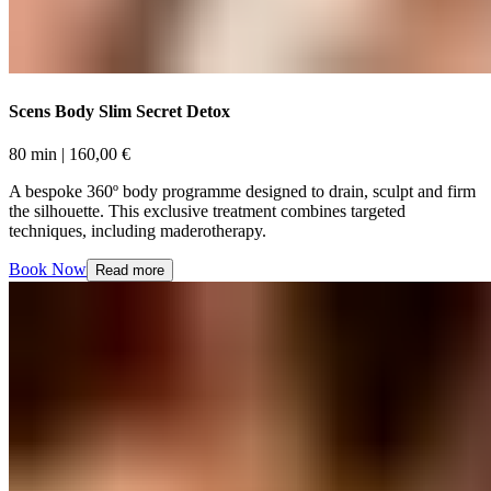
Scens Body Slim Secret Detox​​​​‌ ‍ ​‍​‍‌‍ ‌ ​‍‌‍‍‌‌‍‌ ‌‍‍‌‌‍ ‍​‍​‍​ ‍‍​‍​‍‌ ​ ‌‍​‌‌‍ ‍‌‍‍‌‌ ‌​‌ ‍‌​‍ ‍‌‍‍‌‌‍ ​‍​‍​‍ ​​‍​‍‌‍‍​‌ ​‍‌‍‌‌‌‍‌‍​‍​‍​ ‍‍​‍​‍‌‍‍​‌ ‌​‌ ‌​‌ ​​‌ ​ ​ ‍‍​‍ ​‍ ‌‍ ​​‍ ‌‌‍​‌‌‍ ‍‌‍‌​​‍ ‌‌ ​‍​‍ ‌‌‍‍​‌‍ ‌ ‌​‌‍‌‌‌‍ ​‌ ​ ​‍ ‌‌ ​ ‌ ‌​‌ ‌‌‌‍‌​‌‍‍‌‌‍ ​‍ ‍‌ ‌‍‌‍‌‌‌ ​‍‌‍​ ‌‍‌‌‌‍ ​​‍ ‍‌‍​‌‌ ​​‌ ​​​‍ ‌‍‍‌‌‍ ‍‌ ‌​‌‍‌‌‌‍ ‍‌ ‌​​‍ ‌‍‌‌‌‍‌​‌‍‍‌‌ ‌​​‍ ‌‍ ‌‌‍ ‌‍‌​‌‍‌‌​ ‌‌ ​​‌ ​‍‌‍‌‌‌ ​ ‌‍‌‌‌‍ ‍‌ ‌​‌‍​‌‌ ‌​‌‍‍‌‌‍ ‌‍ ‍​ ‍ ‌‍‍‌‌‍‌​​ ‌‌‍‌‍‌‍​ ‌‍​‍​ ‌‌​ ‌ ​ ​‍​ ​‍​ ‌‌​‍ ‌​ ‍​​ ​ ​ ​‌‌‍​‌​‍ ‌​ ‌​‌‍‌‌​ ‌ ‌‍​‍​‍ ‌​ ‍​​ ‍‌‌‍​‍‌‍​ ​‍ ‌​ ​ ​ ‌​​ ​‍‌‍​ ‌‍‌​‌‍​‍​ ‌​‌‍‌‌‌‍​‍‌‍‌‍​ ‌‌​ ​‍​ ‍ ‌ ‌​‌ ‍‌‌ ​​‌‍‌‌​ ‌‌‍‍​‌‍ ‌ ‌​‌‍‌‌‌‍ ​‌‌‌​‌ ​‍‌‍‌‌‌‍​‌‌ ‌​‌‍ ‌‌‍‌‌‌‍ ‍‌ ‌​​ ‍ ‌ ​​‌‍​‌‌ ‌​‌‍‍​​ ‌‌ ‌​‌‍‍‌‌ ‌​‌‍ ​‌‍‌‌​ ‌‍​‍‌‍​‌‌ ​ ‌‍‌‌‌‌‌‌‌ ​‍‌‍ ​​ ‌‌‍‍​‌ ‌​‌ ‌​‌ ​​‌ ​ ​‍‌‌​ ​ ‌​​‌​‍‌‌​ ​‍‌​‌‍​‍‌‌​ ​‍‌​‌‍‌‍ ​​‍ ‌‌‍​‌‌‍ ‍‌‍‌​​‍ ‌‌ ​‍​‍ ‌‌‍‍​‌‍ ‌ ‌​‌‍‌‌‌‍ ​‌ ​ ​‍ ‌‌ ​ ‌ ‌​‌ ‌‌‌‍‌​‌‍‍‌‌‍ ​‍ ‍‌ ‌‍‌‍‌‌‌ ​‍‌‍​ ‌‍‌‌‌‍ ​​‍ ‍‌‍​‌‌ ​​‌ ​​​‍‌‍‌‍‍‌‌‍‌​​ ‌‌‍‌‍‌‍​ ‌‍​‍​ ‌‌​ ‌ ​ ​‍​ ​‍​ ‌‌​‍ ‌​ ‍​​ ​ ​ ​‌‌‍​‌​‍ ‌​ ‌​‌‍‌‌​ ‌ ‌‍​‍​‍ ‌​ ‍​​ ‍‌‌‍​‍‌‍​ ​‍ ‌​ ​ ​ ‌​​ ​‍‌‍​ ‌‍‌​‌‍​‍​ ‌​‌‍‌‌‌‍​‍‌‍‌‍​ ‌‌​ ​‍​‍‌‍‌ ‌​‌ ‍‌‌ ​​‌‍‌‌​ ‌‌‍‍​‌‍ ‌ ‌​‌‍‌‌‌‍ ​‌‌‌​‌ ​‍‌‍‌‌‌‍​‌‌ ‌​‌‍ ‌‌‍‌‌‌‍ ‍‌ ‌​​‍‌‍‌ ​​‌‍​‌‌ ‌​‌‍‍​​ ‌‌ ‌​‌‍‍‌‌ ‌​‌‍ ​‌‍‌‌​‍‌‍‌ ​​‌‍‌‌‌ ​‍‌ ​ ‌ ​​‌‍‌‌‌‍​ ‌ ‌​‌‍‍‌‌ ‌‍‌‍‌‌​ ‌‌ ​​‌ ‌‌‌‍​‍‌‍ ​‌‍‍‌‌ ​ ‌‍‍​‌‍‌‌‌‍‌​​‍​‍‌ ‌
80 min​​​​‌ ‍ ​‍​‍‌‍ ‌ ​‍‌‍‍‌‌‍‌ ‌‍‍‌‌‍ ‍​‍​‍​ ‍‍​‍​‍‌ ​ ‌‍​‌‌‍ ‍‌‍‍‌‌ ‌​‌ ‍‌​‍ ‍‌‍‍‌‌‍ ​‍​‍​‍ ​​‍​‍‌‍‍​‌ ​‍‌‍‌‌‌‍‌‍​‍​‍​ ‍‍​‍​‍‌‍‍​‌ ‌​‌ ‌​‌ ​​‌ ​ ​ ‍‍​‍ ​‍ ‌‍ ​​‍ ‌‌‍​‌‌‍ ‍‌‍‌​​‍ ‌‌ ​‍​‍ ‌‌‍‍​‌‍ ‌ ‌​‌‍‌‌‌‍ ​‌ ​ ​‍ ‌‌ ​ ‌ ‌​‌ ‌‌‌‍‌​‌‍‍‌‌‍ ​‍ ‍‌ ‌‍‌‍‌‌‌ ​‍‌‍​ ‌‍‌‌‌‍ ​​‍ ‍‌‍​‌‌ ​​‌ ​​​‍ ‌‍‍‌‌‍ ‍‌ ‌​‌‍‌‌‌‍ ‍‌ ‌​​‍ ‌‍‌‌‌‍‌​‌‍‍‌‌ ‌​​‍ ‌‍ ‌‌‍ ‌‍‌​‌‍‌‌​ ‌‌ ​​‌ ​‍‌‍‌‌‌ ​ ‌‍‌‌‌‍ ‍‌ ‌​‌‍​‌‌ ‌​‌‍‍‌‌‍ ‌‍ ‍​ ‍ ‌‍‍‌‌‍‌​​ ‌‌‍‌‍‌‍​ ‌‍​‍​ ‌‌​ ‌ ​ ​‍​ ​‍​ ‌‌​‍ ‌​ ‍​​ ​ ​ ​‌‌‍​‌​‍ ‌​ ‌​‌‍‌‌​ ‌ ‌‍​‍​‍ ‌​ ‍​​ ‍‌‌‍​‍‌‍​ ​‍ ‌​ ​ ​ ‌​​ ​‍‌‍​ ‌‍‌​‌‍​‍​ ‌​‌‍‌‌‌‍​‍‌‍‌‍​ ‌‌​ ​‍​ ‍ ‌ ‌​‌ ‍‌‌ ​​‌‍‌‌​ ‌‌‍‍​‌‍ ‌ ‌​‌‍‌‌‌‍ ​‌‌‌​‌ ​‍‌‍‌‌‌‍​‌‌ ‌​‌‍ ‌‌‍‌‌‌‍ ‍‌ ‌​​ ‍ ‌ ​​‌‍​‌‌ ‌​‌‍‍​​ ‌‌ ‌​‌‍‍‌‌‍ ‌‌‍‌‌​ ‌‍​‍‌‍​‌‌ ​ ‌‍‌‌‌‌‌‌‌ ​‍‌‍ ​​ ‌‌‍‍​‌ ‌​‌ ‌​‌ ​​‌ ​ ​‍‌‌​ ​ ‌​​‌​‍‌‌​ ​‍‌​‌‍​‍‌‌​ ​‍‌​‌‍‌‍ ​​‍ ‌‌‍​‌‌‍ ‍‌‍‌​​‍ ‌‌ ​‍​‍ ‌‌‍‍​‌‍ ‌ ‌​‌‍‌‌‌‍ ​‌ ​ ​‍ ‌‌ ​ ‌ ‌​‌ ‌‌‌‍‌​‌‍‍‌‌‍ ​‍ ‍‌ ‌‍‌‍‌‌‌ ​‍‌‍​ ‌‍‌‌‌‍ ​​‍ ‍‌‍​‌‌ ​​‌ ​​​‍‌‍‌‍‍‌‌‍‌​​ ‌‌‍‌‍‌‍​ ‌‍​‍​ ‌‌​ ‌ ​ ​‍​ ​‍​ ‌‌​‍ ‌​ ‍​​ ​ ​ ​‌‌‍​‌​‍ ‌​ ‌​‌‍‌‌​ ‌ ‌‍​‍​‍ ‌​ ‍​​ ‍‌‌‍​‍‌‍​ ​‍ ‌​ ​ ​ ‌​​ ​‍‌‍​ ‌‍‌​‌‍​‍​ ‌​‌‍‌‌‌‍​‍‌‍‌‍​ ‌‌​ ​‍​‍‌‍‌ ‌​‌ ‍‌‌ ​​‌‍‌‌​ ‌‌‍‍​‌‍ ‌ ‌​‌‍‌‌‌‍ ​‌‌‌​‌ ​‍‌‍‌‌‌‍​‌‌ ‌​‌‍ ‌‌‍‌‌‌‍ ‍‌ ‌​​‍‌‍‌ ​​‌‍​‌‌ ‌​‌‍‍​​ ‌‌ ‌​‌‍‍‌‌‍ ‌‌‍‌‌​‍‌‍‌ ​​‌‍‌‌‌ ​‍‌ ​ ‌ ​​‌‍‌‌‌‍​ ‌ ‌​‌‍‍‌‌ ‌‍‌‍‌‌​ ‌‌ ​​‌ ‌‌‌‍​‍‌‍ ​‌‍‍‌‌ ​ ‌‍‍​‌‍‌‌‌‍‌​​‍​‍‌ ‌ | 160,00 €​​​​‌ ‍ ​‍​‍‌‍ ‌ ​‍‌‍‍‌‌‍‌ ‌‍‍‌‌‍ ‍​‍​‍​ ‍‍​‍​‍‌ ​ ‌‍​‌‌‍ ‍‌‍‍‌‌ ‌​‌ ‍‌​‍ ‍‌‍‍‌‌‍ ​‍​‍​‍ ​​‍​‍‌‍‍​‌ ​‍‌‍‌‌‌‍‌‍​‍​‍​ ‍‍​‍​‍‌‍‍​‌ ‌​‌ ‌​‌ ​​‌ ​ ​ ‍‍​‍ ​‍ ‌‍ ​​‍ ‌‌‍​‌‌‍ ‍‌‍‌​​‍ ‌‌ ​‍​‍ ‌‌‍‍​‌‍ ‌ ‌​‌‍‌‌‌‍ ​‌ ​ ​‍ ‌‌ ​ ‌ ‌​‌ ‌‌‌‍‌​‌‍‍‌‌‍ ​‍ ‍‌ ‌‍‌‍‌‌‌ ​‍‌‍​ ‌‍‌‌‌‍ ​​‍ ‍‌‍​‌‌ ​​‌ ​​​‍ ‌‍‍‌‌‍ ‍‌ ‌​‌‍‌‌‌‍ ‍‌ ‌​​‍ ‌‍‌‌‌‍‌​‌‍‍‌‌ ‌​​‍ ‌‍ ‌‌‍ ‌‍‌​‌‍‌‌​ ‌‌ ​​‌ ​‍‌‍‌‌‌ ​ ‌‍‌‌‌‍ ‍‌ ‌​‌‍​‌‌ ‌​‌‍‍‌‌‍ ‌‍ ‍​ ‍ ‌‍‍‌‌‍‌​​ ‌‌‍‌‍‌‍​ ‌‍​‍​ ‌‌​ ‌ ​ ​‍​ ​‍​ ‌‌​‍ ‌​ ‍​​ ​ ​ ​‌‌‍​‌​‍ ‌​ ‌​‌‍‌‌​ ‌ ‌‍​‍​‍ ‌​ ‍​​ ‍‌‌‍​‍‌‍​ ​‍ ‌​ ​ ​ ‌​​ ​‍‌‍​ ‌‍‌​‌‍​‍​ ‌​‌‍‌‌‌‍​‍‌‍‌‍​ ‌‌​ ​‍​ ‍ ‌ ‌​‌ ‍‌‌ ​​‌‍‌‌​ ‌‌‍‍​‌‍ ‌ ‌​‌‍‌‌‌‍ ​‌‌‌​‌ ​‍‌‍‌‌‌‍​‌‌ ‌​‌‍ ‌‌‍‌‌‌‍ ‍‌ ‌​​ ‍ ‌ ​​‌‍​‌‌ ‌​‌‍‍​​ ‌‌ ​​‌ ​‍‌‍‍‌‌‍​ ‌‍‌‌​ ‌‍​‍‌‍​‌‌ ​ ‌‍‌‌‌‌‌‌‌ ​‍‌‍ ​​ ‌‌‍‍​‌ ‌​‌ ‌​‌ ​​‌ ​ ​‍‌‌​ ​ ‌​​‌​‍‌‌​ ​‍‌​‌‍​‍‌‌​ ​‍‌​‌‍‌‍ ​​‍ ‌‌‍​‌‌‍ ‍‌‍‌​​‍ ‌‌ ​‍​‍ ‌‌‍‍​‌‍ ‌ ‌​‌‍‌‌‌‍ ​‌ ​ ​‍ ‌‌ ​ ‌ ‌​‌ ‌‌‌‍‌​‌‍‍‌‌‍ ​‍ ‍‌ ‌‍‌‍‌‌‌ ​‍‌‍​ ‌‍‌‌‌‍ ​​‍ ‍‌‍​‌‌ ​​‌ ​​​‍‌‍‌‍‍‌‌‍‌​​ ‌‌‍‌‍‌‍​ ‌‍​‍​ ‌‌​ ‌ ​ ​‍​ ​‍​ ‌‌​‍ ‌​ ‍​​ ​ ​ ​‌‌‍​‌​‍ ‌​ ‌​‌‍‌‌​ ‌ ‌‍​‍​‍ ‌​ ‍​​ ‍‌‌‍​‍‌‍​ ​‍ ‌​ ​ ​ ‌​​ ​‍‌‍​ ‌‍‌​‌‍​‍​ ‌​‌‍‌‌‌‍​‍‌‍‌‍​ ‌‌​ ​‍​‍‌‍‌ ‌​‌ ‍‌‌ ​​‌‍‌‌​ ‌‌‍‍​‌‍ ‌ ‌​‌‍‌‌‌‍ ​‌‌‌​‌ ​‍‌‍‌‌‌‍​‌‌ ‌​‌‍ ‌‌‍‌‌‌‍ ‍‌ ‌​​‍‌‍‌ ​​‌‍​‌‌ ‌​‌‍‍​​ ‌‌ ​​‌ ​‍‌‍‍‌‌‍​ ‌‍‌‌​‍‌‍‌ ​​‌‍‌‌‌ ​‍‌ ​ ‌ ​​‌‍‌‌‌‍​ ‌ ‌​‌‍‍‌‌ ‌‍‌‍‌‌​ ‌‌ ​​‌ ‌‌‌‍​‍‌‍ ​‌‍‍‌‌ ​ ‌‍‍​‌‍‌‌‌‍‌​​‍​‍‌ ‌
A bespoke 360º body programme designed to drain, sculpt and firm
the silhouette. This exclusive treatment combines targeted
techniques, including maderotherapy.​​​​‌ ‍ ​‍​‍‌‍ ‌ ​‍‌‍‍‌‌‍‌ ‌‍‍‌‌‍ ‍​‍​‍​ ‍‍​‍​‍‌ ​ ‌‍​‌‌‍ ‍‌‍‍‌‌ ‌​‌ ‍‌​‍ ‍‌‍‍‌‌‍ ​‍​‍​‍ ​​‍​‍‌‍‍​‌ ​‍‌‍‌‌‌‍‌‍​‍​‍​ ‍‍​‍​‍‌‍‍​‌ ‌​‌ ‌​‌ ​​‌ ​ ​ ‍‍​‍ ​‍ ‌‍ ​​‍ ‌‌‍​‌‌‍ ‍‌‍‌​​‍ ‌‌ ​‍​‍ ‌‌‍‍​‌‍ ‌ ‌​‌‍‌‌‌‍ ​‌ ​ ​‍ ‌‌ ​ ‌ ‌​‌ ‌‌‌‍‌​‌‍‍‌‌‍ ​‍ ‍‌ ‌‍‌‍‌‌‌ ​‍‌‍​ ‌‍‌‌‌‍ ​​‍ ‍‌‍​‌‌ ​​‌ ​​​‍ ‌‍‍‌‌‍ ‍‌ ‌​‌‍‌‌‌‍ ‍‌ ‌​​‍ ‌‍‌‌‌‍‌​‌‍‍‌‌ ‌​​‍ ‌‍ ‌‌‍ ‌‍‌​‌‍‌‌​ ‌‌ ​​‌ ​‍‌‍‌‌‌ ​ ‌‍‌‌‌‍ ‍‌ ‌​‌‍​‌‌ ‌​‌‍‍‌‌‍ ‌‍ ‍​ ‍ ‌‍‍‌‌‍‌​​ ‌‌‍‌‍‌‍​ ‌‍​‍​ ‌‌​ ‌ ​ ​‍​ ​‍​ ‌‌​‍ ‌​ ‍​​ ​ ​ ​‌‌‍​‌​‍ ‌​ ‌​‌‍‌‌​ ‌ ‌‍​‍​‍ ‌​ ‍​​ ‍‌‌‍​‍‌‍​ ​‍ ‌​ ​ ​ ‌​​ ​‍‌‍​ ‌‍‌​‌‍​‍​ ‌​‌‍‌‌‌‍​‍‌‍‌‍​ ‌‌​ ​‍​ ‍ ‌ ‌​‌ ‍‌‌ ​​‌‍‌‌​ ‌‌‍‍​‌‍ ‌ ‌​‌‍‌‌‌‍ ​‌‌‌​‌ ​‍‌‍‌‌‌‍​‌‌ ‌​‌‍ ‌‌‍‌‌‌‍ ‍‌ ‌​​ ‍ ‌ ​​‌‍​‌‌ ‌​‌‍‍​​ ‌‌‍‌​‌‍‌‌‌ ​ ‌‍​ ‌ ​‍‌‍‍‌‌ ​​‌ ‌​‌‍‍‌‌‍ ‌‍ ‍​ ‌‍​‍‌‍​‌‌ ​ ‌‍‌‌‌‌‌‌‌ ​‍‌‍ ​​ ‌‌‍‍​‌ ‌​‌ ‌​‌ ​​‌ ​ ​‍‌‌​ ​ ‌​​‌​‍‌‌​ ​‍‌​‌‍​‍‌‌​ ​‍‌​‌‍‌‍ ​​‍ ‌‌‍​‌‌‍ ‍‌‍‌​​‍ ‌‌ ​‍​‍ ‌‌‍‍​‌‍ ‌ ‌​‌‍‌‌‌‍ ​‌ ​ ​‍ ‌‌ ​ ‌ ‌​‌ ‌‌‌‍‌​‌‍‍‌‌‍ ​‍ ‍‌ ‌‍‌‍‌‌‌ ​‍‌‍​ ‌‍‌‌‌‍ ​​‍ ‍‌‍​‌‌ ​​‌ ​​​‍‌‍‌‍‍‌‌‍‌​​ ‌‌‍‌‍‌‍​ ‌‍​‍​ ‌‌​ ‌ ​ ​‍​ ​‍​ ‌‌​‍ ‌​ ‍​​ ​ ​ ​‌‌‍​‌​‍ ‌​ ‌​‌‍‌‌​ ‌ ‌‍​‍​‍ ‌​ ‍​​ ‍‌‌‍​‍‌‍​ ​‍ ‌​ ​ ​ ‌​​ ​‍‌‍​ ‌‍‌​‌‍​‍​ ‌​‌‍‌‌‌‍​‍‌‍‌‍​ ‌‌​ ​‍​‍‌‍‌ ‌​‌ ‍‌‌ ​​‌‍‌‌​ ‌‌‍‍​‌‍ ‌ ‌​‌‍‌‌‌‍ ​‌‌‌​‌ ​‍‌‍‌‌‌‍​‌‌ ‌​‌‍ ‌‌‍‌‌‌‍ ‍‌ ‌​​‍‌‍‌ ​​‌‍​‌‌ ‌​‌‍‍​​ ‌‌‍‌​‌‍‌‌‌ ​ ‌‍​ ‌ ​‍‌‍‍‌‌ ​​‌ ‌​‌‍‍‌‌‍ ‌‍ ‍​‍‌‍‌ ​​‌‍‌‌‌ ​‍‌ ​ ‌ ​​‌‍‌‌‌‍​ ‌ ‌​‌‍‍‌‌ ‌‍‌‍‌‌​ ‌‌ ​​‌ ‌‌‌‍​‍‌‍ ​‌‍‍‌‌ ​ ‌‍‍​‌‍‌‌‌‍‌​​‍​‍‌ ‌
Book Now​​​​‌ ‍ ​‍​‍‌‍ ‌ ​‍‌‍‍‌‌‍‌ ‌‍‍‌‌‍ ‍​‍​‍​ ‍‍​‍​‍‌ ​ ‌‍​‌‌‍ ‍‌‍‍‌‌ ‌​‌ ‍‌​‍ ‍‌‍‍‌‌‍ ​‍​‍​‍ ​​‍​‍‌‍‍​‌ ​‍‌‍‌‌‌‍‌‍​‍​‍​ ‍‍​‍​‍‌‍‍​‌ ‌​‌ ‌​‌ ​​‌ ​ ​ ‍‍​‍ ​‍ ‌‍ ​​‍ ‌‌‍​‌‌‍ ‍‌‍‌​​‍ ‌‌ ​‍​‍ ‌‌‍‍​‌‍ ‌ ‌​‌‍‌‌‌‍ ​‌ ​ ​‍ ‌‌ ​ ‌ ‌​‌ ‌‌‌‍‌​‌‍‍‌‌‍ ​‍ ‍‌ ‌‍‌‍‌‌‌ ​‍‌‍​ ‌‍‌‌‌‍ ​​‍ ‍‌‍​‌‌ ​​‌ ​​​‍ ‌‍‍‌‌‍ ‍‌ ‌​‌‍‌‌‌‍ ‍‌ ‌​​‍ ‌‍‌‌‌‍‌​‌‍‍‌‌ ‌​​‍ ‌‍ ‌‌‍ ‌‍‌​‌‍‌‌​ ‌‌ ​​‌ ​‍‌‍‌‌‌ ​ ‌‍‌‌‌‍ ‍‌ ‌​‌‍​‌‌ ‌​‌‍‍‌‌‍ ‌‍ ‍​ ‍ ‌‍‍‌‌‍‌​​ ‌‌‍‌‍‌‍​ ‌‍​‍​ ‌‌​ ‌ ​ ​‍​ ​‍​ ‌‌​‍ ‌​ ‍​​ ​ ​ ​‌‌‍​‌​‍ ‌​ ‌​‌‍‌‌​ ‌ ‌‍​‍​‍ ‌​ ‍​​ ‍‌‌‍​‍‌‍​ ​‍ ‌​ ​ ​ ‌​​ ​‍‌‍​ ‌‍‌​‌‍​‍​ ‌​‌‍‌‌‌‍​‍‌‍‌‍​ ‌‌​ ​‍​ ‍ ‌ ‌​‌ ‍‌‌ ​​‌‍‌‌​ ‌‌‍‍​‌‍ ‌ ‌​‌‍‌‌‌‍ ​‌‌‌​‌ ​‍‌‍‌‌‌‍​‌‌ ‌​‌‍ ‌‌‍‌‌‌‍ ‍‌ ‌​​ ‍ ‌ ​​‌‍​‌‌ ‌​‌‍‍​​ ‌‌‍​ ‌ ‌​‌‍​‌​‍ ‍‌‍ ​‌‍​‌‌‍​‍‌‍‌‌‌‍ ​​ ‌‍​‍‌‍​‌‌ ​ ‌‍‌‌‌‌‌‌‌ ​‍‌‍ ​​ ‌‌‍‍​‌ ‌​‌ ‌​‌ ​​‌ ​ ​‍‌‌​ ​ ‌​​‌​‍‌‌​ ​‍‌​‌‍​‍‌‌​ ​‍‌​‌‍‌‍ ​​‍ ‌‌‍​‌‌‍ ‍‌‍‌​​‍ ‌‌ ​‍​‍ ‌‌‍‍​‌‍ ‌ ‌​‌‍‌‌‌‍ ​‌ ​ ​‍ ‌‌ ​ ‌ ‌​‌ ‌‌‌‍‌​‌‍‍‌‌‍ ​‍ ‍‌ ‌‍‌‍‌‌‌ ​‍‌‍​ ‌‍‌‌‌‍ ​​‍ ‍‌‍​‌‌ ​​‌ ​​​‍‌‍‌‍‍‌‌‍‌​​ ‌‌‍‌‍‌‍​ ‌‍​‍​ ‌‌​ ‌ ​ ​‍​ ​‍​ ‌‌​‍ ‌​ ‍​​ ​ ​ ​‌‌‍​‌​‍ ‌​ ‌​‌‍‌‌​ ‌ ‌‍​‍​‍ ‌​ ‍​​ ‍‌‌‍​‍‌‍​ ​‍ ‌​ ​ ​ ‌​​ ​‍‌‍​ ‌‍‌​‌‍​‍​ ‌​‌‍‌‌‌‍​‍‌‍‌‍​ ‌‌​ ​‍​‍‌‍‌ ‌​‌ ‍‌‌ ​​‌‍‌‌​ ‌‌‍‍​‌‍ ‌ ‌​‌‍‌‌‌‍ ​‌‌‌​‌ ​‍‌‍‌‌‌‍​‌‌ ‌​‌‍ ‌‌‍‌‌‌‍ ‍‌ ‌​​‍‌‍‌ ​​‌‍​‌‌ ‌​‌‍‍​​ ‌‌‍​ ‌ ‌​‌‍​‌​‍ ‍‌‍ ​‌‍​‌‌‍​‍‌‍‌‌‌‍ ​​‍‌‍‌ ​​‌‍‌‌‌ ​‍‌ ​ ‌ ​​‌‍‌‌‌‍​ ‌ ‌​‌‍‍‌‌ ‌‍‌‍‌‌​ ‌‌ ​​‌ ‌‌‌‍​‍‌‍ ​‌‍‍‌‌ ​ ‌‍‍​‌‍‌‌‌‍‌​​‍​‍‌ ‌
Read more