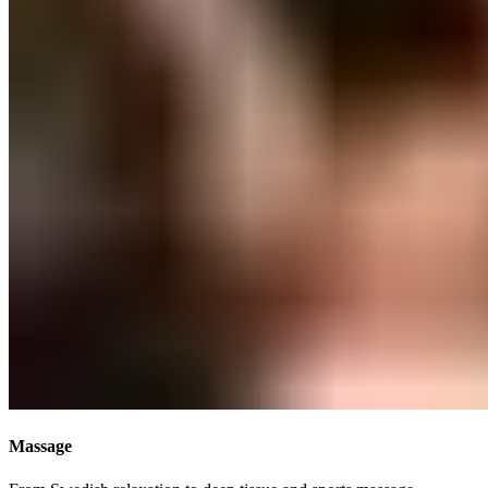
Massage​​​​‌ ‍ ​‍​‍‌‍ ‌ ​‍‌‍‍‌‌‍‌ ‌‍‍‌‌‍ ‍​‍​‍​ ‍‍​‍​‍‌ ​ ‌‍​‌‌‍ ‍‌‍‍‌‌ ‌​‌ ‍‌​‍ ‍‌‍‍‌‌‍ ​‍​‍​‍ ​​‍​‍‌‍‍​‌ ​‍‌‍‌‌‌‍‌‍​‍​‍​ ‍‍​‍​‍‌‍‍​‌ ‌​‌ ‌​‌ ​​‌ ​ ​ ‍‍​‍ ​‍ ‌‍ ​​‍ ‌‌‍​‌‌‍ ‍‌‍‌​​‍ ‌‌ ​‍​‍ ‌‌‍‍​‌‍ ‌ ‌​‌‍‌‌‌‍ ​‌ ​ ​‍ ‌‌ ​ ‌ ‌​‌ ‌‌‌‍‌​‌‍‍‌‌‍ ​‍ ‍‌ ‌‍‌‍‌‌‌ ​‍‌‍​ ‌‍‌‌‌‍ ​​‍ ‍‌‍​‌‌ ​​‌ ​​​‍ ‌‍‍‌‌‍ ‍‌ ‌​‌‍‌‌‌‍ ‍‌ ‌​​‍ ‌‍‌‌‌‍‌​‌‍‍‌‌ ‌​​‍ ‌‍ ‌‌‍ ‌‍‌​‌‍‌‌​ ‌‌ ​​‌ ​‍‌‍‌‌‌ ​ ‌‍‌‌‌‍ ‍‌ ‌​‌‍​‌‌ ‌​‌‍‍‌‌‍ ‌‍ ‍​ ‍ ‌‍‍‌‌‍‌​​ ‌​ ​​​ ‌​​ ‌ ‌‍​‍​ ‌‍​ ​‍‌‍​‍​ ​‍​‍ ‌​ ​ ​ ​‍​ ‌‍​ ‌​​‍ ‌​ ‌​​ ​​​ ‍​‌‍‌​​‍ ‌‌‍​‍​ ‌ ‌‍​‍‌‍​ ​‍ ‌‌‍​ ​ ‌​‌‍​‌‌‍​‍‌‍‌‌​ ‌‌​ ‍‌​ ‌ ​ ‍‌​ ‍​‌‍‌‍​ ‍​​ ‍ ‌ ‌​‌ ‍‌‌ ​​‌‍‌‌​ ‌‌‍‍​‌‍ ‌ ‌​‌‍‌‌‌‍ ​‌‌​ ‌‍‍‌‌ ‌​‌‍‌‌‌‌​​‌‍​‌‌‍‌ ‌‍‌‌​ ‍ ‌ ​​‌‍​‌‌ ‌​‌‍‍​​ ‌‌ ​​‌‍​‌‌‍‌ ‌‍‌‌‌​​‍‌ ‌‌‌‍‍‌‌‍ ​‌‍‌​‌‍‌‌‌ ​‍​‍‌‌​ ‌‌‌​​‍‌‌ ‌‍‍ ‌‍‌‌‌ ‍‌​‍‌‌​ ​ ‌​‌​​‍‌‌​ ​ ‌​‌​​‍‌‌​ ​‍​ ​‍​ ‌‍​ ‌​‌‍‌​​ ​‍‌‍‌‍​ ‍​​ ​ ​ ‌‌‌‍‌‍‌‍‌‍‌‍‌‌​ ‌​​‍‌‌​ ​‍​ ​‍​‍‌‌​ ‌‌‌​‌​​‍ ‍‌‍​ ‌‍ ‌‍ ‍‌ ‌​‌‍‌‌‌‍ ‍‌ ‌​​‍‌‌​ ‌‌‌​​‍‌‌ ‌‍‍ ‌‍‌‌‌ ‍‌​‍‌‌​ ​ ‌​‌​​‍‌‌​ ​ ‌​‌​​‍‌‌​ ​‍​ ​‍​ ​ ‌‍‌​‌‍​‌​ ​ ​ ‍​​ ​​‌‍​‌‌‍​‍​ ‌‍​ ​​‌‍‌‌​ ‌ ​‍‌‌​ ​‍​ ​‍​‍‌‌​ ‌‌‌​‌​​‍ ‍‌ ‌​‌‍‍‌‌ ‌​‌‍ ​‌‍‌‌​ ‌‍​‍‌‍​‌‌ ​ ‌‍‌‌‌‌‌‌‌ ​‍‌‍ ​​ ‌‌‍‍​‌ ‌​‌ ‌​‌ ​​‌ ​ ​‍‌‌​ ​ ‌​​‌​‍‌‌​ ​‍‌​‌‍​‍‌‌​ ​‍‌​‌‍‌‍ ​​‍ ‌‌‍​‌‌‍ ‍‌‍‌​​‍ ‌‌ ​‍​‍ ‌‌‍‍​‌‍ ‌ ‌​‌‍‌‌‌‍ ​‌ ​ ​‍ ‌‌ ​ ‌ ‌​‌ ‌‌‌‍‌​‌‍‍‌‌‍ ​‍ ‍‌ ‌‍‌‍‌‌‌ ​‍‌‍​ ‌‍‌‌‌‍ ​​‍ ‍‌‍​‌‌ ​​‌ ​​​‍‌‍‌‍‍‌‌‍‌​​ ‌​ ​​​ ‌​​ ‌ ‌‍​‍​ ‌‍​ ​‍‌‍​‍​ ​‍​‍ ‌​ ​ ​ ​‍​ ‌‍​ ‌​​‍ ‌​ ‌​​ ​​​ ‍​‌‍‌​​‍ ‌‌‍​‍​ ‌ ‌‍​‍‌‍​ ​‍ ‌‌‍​ ​ ‌​‌‍​‌‌‍​‍‌‍‌‌​ ‌‌​ ‍‌​ ‌ ​ ‍‌​ ‍​‌‍‌‍​ ‍​​‍‌‍‌ ‌​‌ ‍‌‌ ​​‌‍‌‌​ ‌‌‍‍​‌‍ ‌ ‌​‌‍‌‌‌‍ ​‌‌​ ‌‍‍‌‌ ‌​‌‍‌‌‌‌​​‌‍​‌‌‍‌ ‌‍‌‌​‍‌‍‌ ​​‌‍​‌‌ ‌​‌‍‍​​ ‌‌ ​​‌‍​‌‌‍‌ ‌‍‌‌‌​​‍‌ ‌‌‌‍‍‌‌‍ ​‌‍‌​‌‍‌‌‌ ​‍​‍‌‌​ ‌‌‌​​‍‌‌ ‌‍‍ ‌‍‌‌‌ ‍‌​‍‌‌​ ​ ‌​‌​​‍‌‌​ ​ ‌​‌​​‍‌‌​ ​‍​ ​‍​ ‌‍​ ‌​‌‍‌​​ ​‍‌‍‌‍​ ‍​​ ​ ​ ‌‌‌‍‌‍‌‍‌‍‌‍‌‌​ ‌​​‍‌‌​ ​‍​ ​‍​‍‌‌​ ‌‌‌​‌​​‍ ‍‌‍​ ‌‍ ‌‍ ‍‌ ‌​‌‍‌‌‌‍ ‍‌ ‌​​‍‌‌​ ‌‌‌​​‍‌‌ ‌‍‍ ‌‍‌‌‌ ‍‌​‍‌‌​ ​ ‌​‌​​‍‌‌​ ​ ‌​‌​​‍‌‌​ ​‍​ ​‍​ ​ ‌‍‌​‌‍​‌​ ​ ​ ‍​​ ​​‌‍​‌‌‍​‍​ ‌‍​ ​​‌‍‌‌​ ‌ ​‍‌‌​ ​‍​ ​‍​‍‌‌​ ‌‌‌​‌​​‍ ‍‌ ‌​‌‍‍‌‌ ‌​‌‍ ​‌‍‌‌​‍‌‍‌ ​​‌‍‌‌‌ ​‍‌ ​ ‌ ​​‌‍‌‌‌‍​ ‌ ‌​‌‍‍‌‌ ‌‍‌‍‌‌​ ‌‌ ​​‌ ‌‌‌‍​‍‌‍ ​‌‍‍‌‌ ​ ‌‍‍​‌‍‌‌‌‍‌​​‍​‍‌ ‌