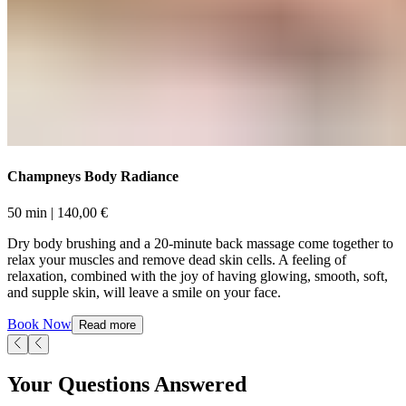
Champneys Body Radiance​​​​‌ ‍ ​‍​‍‌‍ ‌ ​‍‌‍‍‌‌‍‌ ‌‍‍‌‌‍ ‍​‍​‍​ ‍‍​‍​‍‌ ​ ‌‍​‌‌‍ ‍‌‍‍‌‌ ‌​‌ ‍‌​‍ ‍‌‍‍‌‌‍ ​‍​‍​‍ ​​‍​‍‌‍‍​‌ ​‍‌‍‌‌‌‍‌‍​‍​‍​ ‍‍​‍​‍‌‍‍​‌ ‌​‌ ‌​‌ ​​‌ ​ ​ ‍‍​‍ ​‍ ‌‍ ​​‍ ‌‌‍​‌‌‍ ‍‌‍‌​​‍ ‌‌ ​‍​‍ ‌‌‍‍​‌‍ ‌ ‌​‌‍‌‌‌‍ ​‌ ​ ​‍ ‌‌ ​ ‌ ‌​‌ ‌‌‌‍‌​‌‍‍‌‌‍ ​‍ ‍‌ ‌‍‌‍‌‌‌ ​‍‌‍​ ‌‍‌‌‌‍ ​​‍ ‍‌‍​‌‌ ​​‌ ​​​‍ ‌‍‍‌‌‍ ‍‌ ‌​‌‍‌‌‌‍ ‍‌ ‌​​‍ ‌‍‌‌‌‍‌​‌‍‍‌‌ ‌​​‍ ‌‍ ‌‌‍ ‌‍‌​‌‍‌‌​ ‌‌ ​​‌ ​‍‌‍‌‌‌ ​ ‌‍‌‌‌‍ ‍‌ ‌​‌‍​‌‌ ‌​‌‍‍‌‌‍ ‌‍ ‍​ ‍ ‌‍‍‌‌‍‌​​ ‌​ ‌‍​ ‌​‌‍​ ​ ‍‌‌‍‌​‌‍‌‍‌‍​‍‌‍​‌​‍ ‌‌‍​‍​ ​‌​ ​‍​ ‍‌​‍ ‌​ ‌​​ ‌‍‌‍‌​​ ‌‍​‍ ‌​ ‍‌‌‍‌‍​ ​‍‌‍‌‍​‍ ‌​ ‌​​ ‍‌‌‍‌‌​ ‌‌‌‍‌‍​ ​‍​ ​‍‌‍​ ​ ​‍​ ​​​ ‌​​ ‌ ​ ‍ ‌ ‌​‌ ‍‌‌ ​​‌‍‌‌​ ‌‌‍‍​‌‍ ‌ ‌​‌‍‌‌‌‍ ​‌‌‌​‌ ​‍‌‍‌‌‌‍​‌‌ ‌​‌‍ ‌‌‍‌‌‌‍ ‍‌ ‌​​ ‍ ‌ ​​‌‍​‌‌ ‌​‌‍‍​​ ‌‌ ‌​‌‍‍‌‌ ‌​‌‍ ​‌‍‌‌​ ‌‍​‍‌‍​‌‌ ​ ‌‍‌‌‌‌‌‌‌ ​‍‌‍ ​​ ‌‌‍‍​‌ ‌​‌ ‌​‌ ​​‌ ​ ​‍‌‌​ ​ ‌​​‌​‍‌‌​ ​‍‌​‌‍​‍‌‌​ ​‍‌​‌‍‌‍ ​​‍ ‌‌‍​‌‌‍ ‍‌‍‌​​‍ ‌‌ ​‍​‍ ‌‌‍‍​‌‍ ‌ ‌​‌‍‌‌‌‍ ​‌ ​ ​‍ ‌‌ ​ ‌ ‌​‌ ‌‌‌‍‌​‌‍‍‌‌‍ ​‍ ‍‌ ‌‍‌‍‌‌‌ ​‍‌‍​ ‌‍‌‌‌‍ ​​‍ ‍‌‍​‌‌ ​​‌ ​​​‍‌‍‌‍‍‌‌‍‌​​ ‌​ ‌‍​ ‌​‌‍​ ​ ‍‌‌‍‌​‌‍‌‍‌‍​‍‌‍​‌​‍ ‌‌‍​‍​ ​‌​ ​‍​ ‍‌​‍ ‌​ ‌​​ ‌‍‌‍‌​​ ‌‍​‍ ‌​ ‍‌‌‍‌‍​ ​‍‌‍‌‍​‍ ‌​ ‌​​ ‍‌‌‍‌‌​ ‌‌‌‍‌‍​ ​‍​ ​‍‌‍​ ​ ​‍​ ​​​ ‌​​ ‌ ​‍‌‍‌ ‌​‌ ‍‌‌ ​​‌‍‌‌​ ‌‌‍‍​‌‍ ‌ ‌​‌‍‌‌‌‍ ​‌‌‌​‌ ​‍‌‍‌‌‌‍​‌‌ ‌​‌‍ ‌‌‍‌‌‌‍ ‍‌ ‌​​‍‌‍‌ ​​‌‍​‌‌ ‌​‌‍‍​​ ‌‌ ‌​‌‍‍‌‌ ‌​‌‍ ​‌‍‌‌​‍‌‍‌ ​​‌‍‌‌‌ ​‍‌ ​ ‌ ​​‌‍‌‌‌‍​ ‌ ‌​‌‍‍‌‌ ‌‍‌‍‌‌​ ‌‌ ​​‌ ‌‌‌‍​‍‌‍ ​‌‍‍‌‌ ​ ‌‍‍​‌‍‌‌‌‍‌​​‍​‍‌ ‌
50 min​​​​‌ ‍ ​‍​‍‌‍ ‌ ​‍‌‍‍‌‌‍‌ ‌‍‍‌‌‍ ‍​‍​‍​ ‍‍​‍​‍‌ ​ ‌‍​‌‌‍ ‍‌‍‍‌‌ ‌​‌ ‍‌​‍ ‍‌‍‍‌‌‍ ​‍​‍​‍ ​​‍​‍‌‍‍​‌ ​‍‌‍‌‌‌‍‌‍​‍​‍​ ‍‍​‍​‍‌‍‍​‌ ‌​‌ ‌​‌ ​​‌ ​ ​ ‍‍​‍ ​‍ ‌‍ ​​‍ ‌‌‍​‌‌‍ ‍‌‍‌​​‍ ‌‌ ​‍​‍ ‌‌‍‍​‌‍ ‌ ‌​‌‍‌‌‌‍ ​‌ ​ ​‍ ‌‌ ​ ‌ ‌​‌ ‌‌‌‍‌​‌‍‍‌‌‍ ​‍ ‍‌ ‌‍‌‍‌‌‌ ​‍‌‍​ ‌‍‌‌‌‍ ​​‍ ‍‌‍​‌‌ ​​‌ ​​​‍ ‌‍‍‌‌‍ ‍‌ ‌​‌‍‌‌‌‍ ‍‌ ‌​​‍ ‌‍‌‌‌‍‌​‌‍‍‌‌ ‌​​‍ ‌‍ ‌‌‍ ‌‍‌​‌‍‌‌​ ‌‌ ​​‌ ​‍‌‍‌‌‌ ​ ‌‍‌‌‌‍ ‍‌ ‌​‌‍​‌‌ ‌​‌‍‍‌‌‍ ‌‍ ‍​ ‍ ‌‍‍‌‌‍‌​​ ‌​ ‌‍​ ‌​‌‍​ ​ ‍‌‌‍‌​‌‍‌‍‌‍​‍‌‍​‌​‍ ‌‌‍​‍​ ​‌​ ​‍​ ‍‌​‍ ‌​ ‌​​ ‌‍‌‍‌​​ ‌‍​‍ ‌​ ‍‌‌‍‌‍​ ​‍‌‍‌‍​‍ ‌​ ‌​​ ‍‌‌‍‌‌​ ‌‌‌‍‌‍​ ​‍​ ​‍‌‍​ ​ ​‍​ ​​​ ‌​​ ‌ ​ ‍ ‌ ‌​‌ ‍‌‌ ​​‌‍‌‌​ ‌‌‍‍​‌‍ ‌ ‌​‌‍‌‌‌‍ ​‌‌‌​‌ ​‍‌‍‌‌‌‍​‌‌ ‌​‌‍ ‌‌‍‌‌‌‍ ‍‌ ‌​​ ‍ ‌ ​​‌‍​‌‌ ‌​‌‍‍​​ ‌‌ ‌​‌‍‍‌‌‍ ‌‌‍‌‌​ ‌‍​‍‌‍​‌‌ ​ ‌‍‌‌‌‌‌‌‌ ​‍‌‍ ​​ ‌‌‍‍​‌ ‌​‌ ‌​‌ ​​‌ ​ ​‍‌‌​ ​ ‌​​‌​‍‌‌​ ​‍‌​‌‍​‍‌‌​ ​‍‌​‌‍‌‍ ​​‍ ‌‌‍​‌‌‍ ‍‌‍‌​​‍ ‌‌ ​‍​‍ ‌‌‍‍​‌‍ ‌ ‌​‌‍‌‌‌‍ ​‌ ​ ​‍ ‌‌ ​ ‌ ‌​‌ ‌‌‌‍‌​‌‍‍‌‌‍ ​‍ ‍‌ ‌‍‌‍‌‌‌ ​‍‌‍​ ‌‍‌‌‌‍ ​​‍ ‍‌‍​‌‌ ​​‌ ​​​‍‌‍‌‍‍‌‌‍‌​​ ‌​ ‌‍​ ‌​‌‍​ ​ ‍‌‌‍‌​‌‍‌‍‌‍​‍‌‍​‌​‍ ‌‌‍​‍​ ​‌​ ​‍​ ‍‌​‍ ‌​ ‌​​ ‌‍‌‍‌​​ ‌‍​‍ ‌​ ‍‌‌‍‌‍​ ​‍‌‍‌‍​‍ ‌​ ‌​​ ‍‌‌‍‌‌​ ‌‌‌‍‌‍​ ​‍​ ​‍‌‍​ ​ ​‍​ ​​​ ‌​​ ‌ ​‍‌‍‌ ‌​‌ ‍‌‌ ​​‌‍‌‌​ ‌‌‍‍​‌‍ ‌ ‌​‌‍‌‌‌‍ ​‌‌‌​‌ ​‍‌‍‌‌‌‍​‌‌ ‌​‌‍ ‌‌‍‌‌‌‍ ‍‌ ‌​​‍‌‍‌ ​​‌‍​‌‌ ‌​‌‍‍​​ ‌‌ ‌​‌‍‍‌‌‍ ‌‌‍‌‌​‍‌‍‌ ​​‌‍‌‌‌ ​‍‌ ​ ‌ ​​‌‍‌‌‌‍​ ‌ ‌​‌‍‍‌‌ ‌‍‌‍‌‌​ ‌‌ ​​‌ ‌‌‌‍​‍‌‍ ​‌‍‍‌‌ ​ ‌‍‍​‌‍‌‌‌‍‌​​‍​‍‌ ‌ | 140,00 € ​​​​‌ ‍ ​‍​‍‌‍ ‌ ​‍‌‍‍‌‌‍‌ ‌‍‍‌‌‍ ‍​‍​‍​ ‍‍​‍​‍‌ ​ ‌‍​‌‌‍ ‍‌‍‍‌‌ ‌​‌ ‍‌​‍ ‍‌‍‍‌‌‍ ​‍​‍​‍ ​​‍​‍‌‍‍​‌ ​‍‌‍‌‌‌‍‌‍​‍​‍​ ‍‍​‍​‍‌‍‍​‌ ‌​‌ ‌​‌ ​​‌ ​ ​ ‍‍​‍ ​‍ ‌‍ ​​‍ ‌‌‍​‌‌‍ ‍‌‍‌​​‍ ‌‌ ​‍​‍ ‌‌‍‍​‌‍ ‌ ‌​‌‍‌‌‌‍ ​‌ ​ ​‍ ‌‌ ​ ‌ ‌​‌ ‌‌‌‍‌​‌‍‍‌‌‍ ​‍ ‍‌ ‌‍‌‍‌‌‌ ​‍‌‍​ ‌‍‌‌‌‍ ​​‍ ‍‌‍​‌‌ ​​‌ ​​​‍ ‌‍‍‌‌‍ ‍‌ ‌​‌‍‌‌‌‍ ‍‌ ‌​​‍ ‌‍‌‌‌‍‌​‌‍‍‌‌ ‌​​‍ ‌‍ ‌‌‍ ‌‍‌​‌‍‌‌​ ‌‌ ​​‌ ​‍‌‍‌‌‌ ​ ‌‍‌‌‌‍ ‍‌ ‌​‌‍​‌‌ ‌​‌‍‍‌‌‍ ‌‍ ‍​ ‍ ‌‍‍‌‌‍‌​​ ‌​ ‌‍​ ‌​‌‍​ ​ ‍‌‌‍‌​‌‍‌‍‌‍​‍‌‍​‌​‍ ‌‌‍​‍​ ​‌​ ​‍​ ‍‌​‍ ‌​ ‌​​ ‌‍‌‍‌​​ ‌‍​‍ ‌​ ‍‌‌‍‌‍​ ​‍‌‍‌‍​‍ ‌​ ‌​​ ‍‌‌‍‌‌​ ‌‌‌‍‌‍​ ​‍​ ​‍‌‍​ ​ ​‍​ ​​​ ‌​​ ‌ ​ ‍ ‌ ‌​‌ ‍‌‌ ​​‌‍‌‌​ ‌‌‍‍​‌‍ ‌ ‌​‌‍‌‌‌‍ ​‌‌‌​‌ ​‍‌‍‌‌‌‍​‌‌ ‌​‌‍ ‌‌‍‌‌‌‍ ‍‌ ‌​​ ‍ ‌ ​​‌‍​‌‌ ‌​‌‍‍​​ ‌‌ ​​‌ ​‍‌‍‍‌‌‍​ ‌‍‌‌​ ‌‍​‍‌‍​‌‌ ​ ‌‍‌‌‌‌‌‌‌ ​‍‌‍ ​​ ‌‌‍‍​‌ ‌​‌ ‌​‌ ​​‌ ​ ​‍‌‌​ ​ ‌​​‌​‍‌‌​ ​‍‌​‌‍​‍‌‌​ ​‍‌​‌‍‌‍ ​​‍ ‌‌‍​‌‌‍ ‍‌‍‌​​‍ ‌‌ ​‍​‍ ‌‌‍‍​‌‍ ‌ ‌​‌‍‌‌‌‍ ​‌ ​ ​‍ ‌‌ ​ ‌ ‌​‌ ‌‌‌‍‌​‌‍‍‌‌‍ ​‍ ‍‌ ‌‍‌‍‌‌‌ ​‍‌‍​ ‌‍‌‌‌‍ ​​‍ ‍‌‍​‌‌ ​​‌ ​​​‍‌‍‌‍‍‌‌‍‌​​ ‌​ ‌‍​ ‌​‌‍​ ​ ‍‌‌‍‌​‌‍‌‍‌‍​‍‌‍​‌​‍ ‌‌‍​‍​ ​‌​ ​‍​ ‍‌​‍ ‌​ ‌​​ ‌‍‌‍‌​​ ‌‍​‍ ‌​ ‍‌‌‍‌‍​ ​‍‌‍‌‍​‍ ‌​ ‌​​ ‍‌‌‍‌‌​ ‌‌‌‍‌‍​ ​‍​ ​‍‌‍​ ​ ​‍​ ​​​ ‌​​ ‌ ​‍‌‍‌ ‌​‌ ‍‌‌ ​​‌‍‌‌​ ‌‌‍‍​‌‍ ‌ ‌​‌‍‌‌‌‍ ​‌‌‌​‌ ​‍‌‍‌‌‌‍​‌‌ ‌​‌‍ ‌‌‍‌‌‌‍ ‍‌ ‌​​‍‌‍‌ ​​‌‍​‌‌ ‌​‌‍‍​​ ‌‌ ​​‌ ​‍‌‍‍‌‌‍​ ‌‍‌‌​‍‌‍‌ ​​‌‍‌‌‌ ​‍‌ ​ ‌ ​​‌‍‌‌‌‍​ ‌ ‌​‌‍‍‌‌ ‌‍‌‍‌‌​ ‌‌ ​​‌ ‌‌‌‍​‍‌‍ ​‌‍‍‌‌ ​ ‌‍‍​‌‍‌‌‌‍‌​​‍​‍‌ ‌
Dry body brushing and a 20-minute back massage come together to
relax your muscles and remove dead skin cells. A feeling of
relaxation, combined with the joy of having glowing, smooth, soft,
and supple skin, will leave a smile on your face. ​​​​‌ ‍ ​‍​‍‌‍ ‌ ​‍‌‍‍‌‌‍‌ ‌‍‍‌‌‍ ‍​‍​‍​ ‍‍​‍​‍‌ ​ ‌‍​‌‌‍ ‍‌‍‍‌‌ ‌​‌ ‍‌​‍ ‍‌‍‍‌‌‍ ​‍​‍​‍ ​​‍​‍‌‍‍​‌ ​‍‌‍‌‌‌‍‌‍​‍​‍​ ‍‍​‍​‍‌‍‍​‌ ‌​‌ ‌​‌ ​​‌ ​ ​ ‍‍​‍ ​‍ ‌‍ ​​‍ ‌‌‍​‌‌‍ ‍‌‍‌​​‍ ‌‌ ​‍​‍ ‌‌‍‍​‌‍ ‌ ‌​‌‍‌‌‌‍ ​‌ ​ ​‍ ‌‌ ​ ‌ ‌​‌ ‌‌‌‍‌​‌‍‍‌‌‍ ​‍ ‍‌ ‌‍‌‍‌‌‌ ​‍‌‍​ ‌‍‌‌‌‍ ​​‍ ‍‌‍​‌‌ ​​‌ ​​​‍ ‌‍‍‌‌‍ ‍‌ ‌​‌‍‌‌‌‍ ‍‌ ‌​​‍ ‌‍‌‌‌‍‌​‌‍‍‌‌ ‌​​‍ ‌‍ ‌‌‍ ‌‍‌​‌‍‌‌​ ‌‌ ​​‌ ​‍‌‍‌‌‌ ​ ‌‍‌‌‌‍ ‍‌ ‌​‌‍​‌‌ ‌​‌‍‍‌‌‍ ‌‍ ‍​ ‍ ‌‍‍‌‌‍‌​​ ‌​ ‌‍​ ‌​‌‍​ ​ ‍‌‌‍‌​‌‍‌‍‌‍​‍‌‍​‌​‍ ‌‌‍​‍​ ​‌​ ​‍​ ‍‌​‍ ‌​ ‌​​ ‌‍‌‍‌​​ ‌‍​‍ ‌​ ‍‌‌‍‌‍​ ​‍‌‍‌‍​‍ ‌​ ‌​​ ‍‌‌‍‌‌​ ‌‌‌‍‌‍​ ​‍​ ​‍‌‍​ ​ ​‍​ ​​​ ‌​​ ‌ ​ ‍ ‌ ‌​‌ ‍‌‌ ​​‌‍‌‌​ ‌‌‍‍​‌‍ ‌ ‌​‌‍‌‌‌‍ ​‌‌‌​‌ ​‍‌‍‌‌‌‍​‌‌ ‌​‌‍ ‌‌‍‌‌‌‍ ‍‌ ‌​​ ‍ ‌ ​​‌‍​‌‌ ‌​‌‍‍​​ ‌‌‍‌​‌‍‌‌‌ ​ ‌‍​ ‌ ​‍‌‍‍‌‌ ​​‌ ‌​‌‍‍‌‌‍ ‌‍ ‍​ ‌‍​‍‌‍​‌‌ ​ ‌‍‌‌‌‌‌‌‌ ​‍‌‍ ​​ ‌‌‍‍​‌ ‌​‌ ‌​‌ ​​‌ ​ ​‍‌‌​ ​ ‌​​‌​‍‌‌​ ​‍‌​‌‍​‍‌‌​ ​‍‌​‌‍‌‍ ​​‍ ‌‌‍​‌‌‍ ‍‌‍‌​​‍ ‌‌ ​‍​‍ ‌‌‍‍​‌‍ ‌ ‌​‌‍‌‌‌‍ ​‌ ​ ​‍ ‌‌ ​ ‌ ‌​‌ ‌‌‌‍‌​‌‍‍‌‌‍ ​‍ ‍‌ ‌‍‌‍‌‌‌ ​‍‌‍​ ‌‍‌‌‌‍ ​​‍ ‍‌‍​‌‌ ​​‌ ​​​‍‌‍‌‍‍‌‌‍‌​​ ‌​ ‌‍​ ‌​‌‍​ ​ ‍‌‌‍‌​‌‍‌‍‌‍​‍‌‍​‌​‍ ‌‌‍​‍​ ​‌​ ​‍​ ‍‌​‍ ‌​ ‌​​ ‌‍‌‍‌​​ ‌‍​‍ ‌​ ‍‌‌‍‌‍​ ​‍‌‍‌‍​‍ ‌​ ‌​​ ‍‌‌‍‌‌​ ‌‌‌‍‌‍​ ​‍​ ​‍‌‍​ ​ ​‍​ ​​​ ‌​​ ‌ ​‍‌‍‌ ‌​‌ ‍‌‌ ​​‌‍‌‌​ ‌‌‍‍​‌‍ ‌ ‌​‌‍‌‌‌‍ ​‌‌‌​‌ ​‍‌‍‌‌‌‍​‌‌ ‌​‌‍ ‌‌‍‌‌‌‍ ‍‌ ‌​​‍‌‍‌ ​​‌‍​‌‌ ‌​‌‍‍​​ ‌‌‍‌​‌‍‌‌‌ ​ ‌‍​ ‌ ​‍‌‍‍‌‌ ​​‌ ‌​‌‍‍‌‌‍ ‌‍ ‍​‍‌‍‌ ​​‌‍‌‌‌ ​‍‌ ​ ‌ ​​‌‍‌‌‌‍​ ‌ ‌​‌‍‍‌‌ ‌‍‌‍‌‌​ ‌‌ ​​‌ ‌‌‌‍​‍‌‍ ​‌‍‍‌‌ ​ ‌‍‍​‌‍‌‌‌‍‌​​‍​‍‌ ‌
Book Now​​​​‌ ‍ ​‍​‍‌‍ ‌ ​‍‌‍‍‌‌‍‌ ‌‍‍‌‌‍ ‍​‍​‍​ ‍‍​‍​‍‌ ​ ‌‍​‌‌‍ ‍‌‍‍‌‌ ‌​‌ ‍‌​‍ ‍‌‍‍‌‌‍ ​‍​‍​‍ ​​‍​‍‌‍‍​‌ ​‍‌‍‌‌‌‍‌‍​‍​‍​ ‍‍​‍​‍‌‍‍​‌ ‌​‌ ‌​‌ ​​‌ ​ ​ ‍‍​‍ ​‍ ‌‍ ​​‍ ‌‌‍​‌‌‍ ‍‌‍‌​​‍ ‌‌ ​‍​‍ ‌‌‍‍​‌‍ ‌ ‌​‌‍‌‌‌‍ ​‌ ​ ​‍ ‌‌ ​ ‌ ‌​‌ ‌‌‌‍‌​‌‍‍‌‌‍ ​‍ ‍‌ ‌‍‌‍‌‌‌ ​‍‌‍​ ‌‍‌‌‌‍ ​​‍ ‍‌‍​‌‌ ​​‌ ​​​‍ ‌‍‍‌‌‍ ‍‌ ‌​‌‍‌‌‌‍ ‍‌ ‌​​‍ ‌‍‌‌‌‍‌​‌‍‍‌‌ ‌​​‍ ‌‍ ‌‌‍ ‌‍‌​‌‍‌‌​ ‌‌ ​​‌ ​‍‌‍‌‌‌ ​ ‌‍‌‌‌‍ ‍‌ ‌​‌‍​‌‌ ‌​‌‍‍‌‌‍ ‌‍ ‍​ ‍ ‌‍‍‌‌‍‌​​ ‌​ ‌‍​ ‌​‌‍​ ​ ‍‌‌‍‌​‌‍‌‍‌‍​‍‌‍​‌​‍ ‌‌‍​‍​ ​‌​ ​‍​ ‍‌​‍ ‌​ ‌​​ ‌‍‌‍‌​​ ‌‍​‍ ‌​ ‍‌‌‍‌‍​ ​‍‌‍‌‍​‍ ‌​ ‌​​ ‍‌‌‍‌‌​ ‌‌‌‍‌‍​ ​‍​ ​‍‌‍​ ​ ​‍​ ​​​ ‌​​ ‌ ​ ‍ ‌ ‌​‌ ‍‌‌ ​​‌‍‌‌​ ‌‌‍‍​‌‍ ‌ ‌​‌‍‌‌‌‍ ​‌‌‌​‌ ​‍‌‍‌‌‌‍​‌‌ ‌​‌‍ ‌‌‍‌‌‌‍ ‍‌ ‌​​ ‍ ‌ ​​‌‍​‌‌ ‌​‌‍‍​​ ‌‌‍​ ‌ ‌​‌‍​‌​‍ ‍‌‍ ​‌‍​‌‌‍​‍‌‍‌‌‌‍ ​​ ‌‍​‍‌‍​‌‌ ​ ‌‍‌‌‌‌‌‌‌ ​‍‌‍ ​​ ‌‌‍‍​‌ ‌​‌ ‌​‌ ​​‌ ​ ​‍‌‌​ ​ ‌​​‌​‍‌‌​ ​‍‌​‌‍​‍‌‌​ ​‍‌​‌‍‌‍ ​​‍ ‌‌‍​‌‌‍ ‍‌‍‌​​‍ ‌‌ ​‍​‍ ‌‌‍‍​‌‍ ‌ ‌​‌‍‌‌‌‍ ​‌ ​ ​‍ ‌‌ ​ ‌ ‌​‌ ‌‌‌‍‌​‌‍‍‌‌‍ ​‍ ‍‌ ‌‍‌‍‌‌‌ ​‍‌‍​ ‌‍‌‌‌‍ ​​‍ ‍‌‍​‌‌ ​​‌ ​​​‍‌‍‌‍‍‌‌‍‌​​ ‌​ ‌‍​ ‌​‌‍​ ​ ‍‌‌‍‌​‌‍‌‍‌‍​‍‌‍​‌​‍ ‌‌‍​‍​ ​‌​ ​‍​ ‍‌​‍ ‌​ ‌​​ ‌‍‌‍‌​​ ‌‍​‍ ‌​ ‍‌‌‍‌‍​ ​‍‌‍‌‍​‍ ‌​ ‌​​ ‍‌‌‍‌‌​ ‌‌‌‍‌‍​ ​‍​ ​‍‌‍​ ​ ​‍​ ​​​ ‌​​ ‌ ​‍‌‍‌ ‌​‌ ‍‌‌ ​​‌‍‌‌​ ‌‌‍‍​‌‍ ‌ ‌​‌‍‌‌‌‍ ​‌‌‌​‌ ​‍‌‍‌‌‌‍​‌‌ ‌​‌‍ ‌‌‍‌‌‌‍ ‍‌ ‌​​‍‌‍‌ ​​‌‍​‌‌ ‌​‌‍‍​​ ‌‌‍​ ‌ ‌​‌‍​‌​‍ ‍‌‍ ​‌‍​‌‌‍​‍‌‍‌‌‌‍ ​​‍‌‍‌ ​​‌‍‌‌‌ ​‍‌ ​ ‌ ​​‌‍‌‌‌‍​ ‌ ‌​‌‍‍‌‌ ‌‍‌‍‌‌​ ‌‌ ​​‌ ‌‌‌‍​‍‌‍ ​‌‍‍‌‌ ​ ‌‍‍​‌‍‌‌‌‍‌​​‍​‍‌ ‌
Read more
Your Questions Answered​​​​‌ ‍ ​‍​‍‌‍ ‌ ​‍‌‍‍‌‌‍‌ ‌‍‍‌‌‍ ‍​‍​‍​ ‍‍​‍​‍‌ ​ ‌‍​‌‌‍ ‍‌‍‍‌‌ ‌​‌ ‍‌​‍ ‍‌‍‍‌‌‍ ​‍​‍​‍ ​​‍​‍‌‍‍​‌ ​‍‌‍‌‌‌‍‌‍​‍​‍​ ‍‍​‍​‍‌‍‍​‌ ‌​‌ ‌​‌ ​​‌ ​ ​ ‍‍​‍ ​‍ ‌‍ ​​‍ ‌‌‍​‌‌‍ ‍‌‍‌​​‍ ‌‌ ​‍​‍ ‌‌‍‍​‌‍ ‌ ‌​‌‍‌‌‌‍ ​‌ ​ ​‍ ‌‌ ​ ‌ ‌​‌ ‌‌‌‍‌​‌‍‍‌‌‍ ​‍ ‍‌ ‌‍‌‍‌‌‌ ​‍‌‍​ ‌‍‌‌‌‍ ​​‍ ‍‌‍​‌‌ ​​‌ ​​​‍ ‌‍‍‌‌‍ ‍‌ ‌​‌‍‌‌‌‍ ‍‌ ‌​​‍ ‌‍‌‌‌‍‌​‌‍‍‌‌ ‌​​‍ ‌‍ ‌‌‍ ‌‍‌​‌‍‌‌​ ‌‌ ​​‌ ​‍‌‍‌‌‌ ​ ‌‍‌‌‌‍ ‍‌ ‌​‌‍​‌‌ ‌​‌‍‍‌‌‍ ‌‍ ‍​ ‍ ‌‍‍‌‌‍‌​​ ‌​ ​​​ ‌​​ ‌ ‌‍​‍​ ‌‍​ ​‍‌‍​‍​ ​‍​‍ ‌​ ​ ​ ​‍​ ‌‍​ ‌​​‍ ‌​ ‌​​ ​​​ ‍​‌‍‌​​‍ ‌‌‍​‍​ ‌ ‌‍​‍‌‍​ ​‍ ‌‌‍​ ​ ‌​‌‍​‌‌‍​‍‌‍‌‌​ ‌‌​ ‍‌​ ‌ ​ ‍‌​ ‍​‌‍‌‍​ ‍​​ ‍ ‌ ‌​‌ ‍‌‌ ​​‌‍‌‌​ ‌‌‍‍​‌‍ ‌ ‌​‌‍‌‌‌‍ ​‌‌​ ‌‍‍‌‌ ‌​‌‍‌‌‌‌​​‌‍​‌‌‍‌ ‌‍‌‌​ ‍ ‌ ​​‌‍​‌‌ ‌​‌‍‍​​ ‌‌ ​​‌‍​‌‌‍‌ ‌‍‌‌‌​​‍‌ ‌‌‌‍‍‌‌‍ ​‌‍‌​‌‍‌‌‌ ​‍​‍‌‌​ ‌‌‌​​‍‌‌ ‌‍‍ ‌‍‌‌‌ ‍‌​‍‌‌​ ​ ‌​‌​​‍‌‌​ ​ ‌​‌​​‍‌‌​ ​‍​ ​‍​ ​‌​ ​​‌‍​‌​ ‍​​ ‌​‌‍​‍​ ​‍​ ‌‌‌‍​‌​ ​ ‌‍​‌​ ​ ​‍‌‌​ ​‍​ ​‍​‍‌‌​ ‌‌‌​‌​​‍ ‍‌‍‍​‌‍‌‌‌‍​‌‌‍‌​‌‍‍‌‌‍ ‍‌‍‌ ​ ‌‍​‍‌‍​‌‌ ​ ‌‍‌‌‌‌‌‌‌ ​‍‌‍ ​​ ‌‌‍‍​‌ ‌​‌ ‌​‌ ​​‌ ​ ​‍‌‌​ ​ ‌​​‌​‍‌‌​ ​‍‌​‌‍​‍‌‌​ ​‍‌​‌‍‌‍ ​​‍ ‌‌‍​‌‌‍ ‍‌‍‌​​‍ ‌‌ ​‍​‍ ‌‌‍‍​‌‍ ‌ ‌​‌‍‌‌‌‍ ​‌ ​ ​‍ ‌‌ ​ ‌ ‌​‌ ‌‌‌‍‌​‌‍‍‌‌‍ ​‍ ‍‌ ‌‍‌‍‌‌‌ ​‍‌‍​ ‌‍‌‌‌‍ ​​‍ ‍‌‍​‌‌ ​​‌ ​​​‍‌‍‌‍‍‌‌‍‌​​ ‌​ ​​​ ‌​​ ‌ ‌‍​‍​ ‌‍​ ​‍‌‍​‍​ ​‍​‍ ‌​ ​ ​ ​‍​ ‌‍​ ‌​​‍ ‌​ ‌​​ ​​​ ‍​‌‍‌​​‍ ‌‌‍​‍​ ‌ ‌‍​‍‌‍​ ​‍ ‌‌‍​ ​ ‌​‌‍​‌‌‍​‍‌‍‌‌​ ‌‌​ ‍‌​ ‌ ​ ‍‌​ ‍​‌‍‌‍​ ‍​​‍‌‍‌ ‌​‌ ‍‌‌ ​​‌‍‌‌​ ‌‌‍‍​‌‍ ‌ ‌​‌‍‌‌‌‍ ​‌‌​ ‌‍‍‌‌ ‌​‌‍‌‌‌‌​​‌‍​‌‌‍‌ ‌‍‌‌​‍‌‍‌ ​​‌‍​‌‌ ‌​‌‍‍​​ ‌‌ ​​‌‍​‌‌‍‌ ‌‍‌‌‌​​‍‌ ‌‌‌‍‍‌‌‍ ​‌‍‌​‌‍‌‌‌ ​‍​‍‌‌​ ‌‌‌​​‍‌‌ ‌‍‍ ‌‍‌‌‌ ‍‌​‍‌‌​ ​ ‌​‌​​‍‌‌​ ​ ‌​‌​​‍‌‌​ ​‍​ ​‍​ ​‌​ ​​‌‍​‌​ ‍​​ ‌​‌‍​‍​ ​‍​ ‌‌‌‍​‌​ ​ ‌‍​‌​ ​ ​‍‌‌​ ​‍​ ​‍​‍‌‌​ ‌‌‌​‌​​‍ ‍‌‍‍​‌‍‌‌‌‍​‌‌‍‌​‌‍‍‌‌‍ ‍‌‍‌ ​‍‌‍‌ ​​‌‍‌‌‌ ​‍‌ ​ ‌ ​​‌‍‌‌‌‍​ ‌ ‌​‌‍‍‌‌ ‌‍‌‍‌‌​ ‌‌ ​​‌ ‌‌‌‍​‍‌‍ ​‌‍‍‌‌ ​ ‌‍‍​‌‍‌‌‌‍‌​​‍​‍‌ ‌