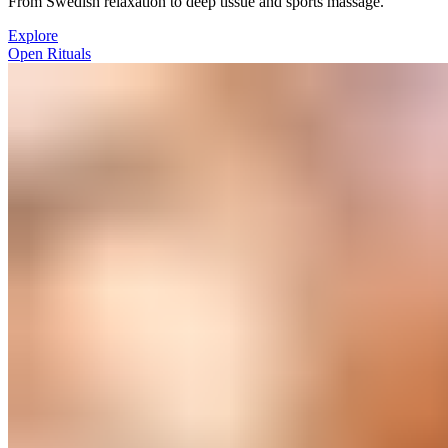
From Swedish relaxation to deep tissue and sports massage.​​​​‌ ‍ ​‍​‍‌‍ ‌ ​‍‌‍‍‌‌‍‌ ‌‍‍‌‌‍ ‍​‍​‍​ ‍‍​‍​‍‌ ​ ‌‍​‌‌‍ ‍‌‍‍‌‌ ‌​‌ ‍‌​‍ ‍‌‍‍‌‌‍ ​‍​‍​‍ ​​‍​‍‌‍‍​‌ ​‍‌‍‌‌‌‍‌‍​‍​‍​ ‍‍​‍​‍‌‍‍​‌ ‌​‌ ‌​‌ ​​‌ ​ ​ ‍‍​‍ ​‍ ‌‍ ​​‍ ‌‌‍​‌‌‍ ‍‌‍‌​​‍ ‌‌ ​‍​‍ ‌‌‍‍​‌‍ ‌ ‌​‌‍‌‌‌‍ ​‌ ​ ​‍ ‌‌ ​ ‌ ‌​‌ ‌‌‌‍‌​‌‍‍‌‌‍ ​‍ ‍‌ ‌‍‌‍‌‌‌ ​‍‌‍​ ‌‍‌‌‌‍ ​​‍ ‍‌‍​‌‌ ​​‌ ​​​‍ ‌‍‍‌‌‍ ‍‌ ‌​‌‍‌‌‌‍ ‍‌ ‌​​‍ ‌‍‌‌‌‍‌​‌‍‍‌‌ ‌​​‍ ‌‍ ‌‌‍ ‌‍‌​‌‍‌‌​ ‌‌ ​​‌ ​‍‌‍‌‌‌ ​ ‌‍‌‌‌‍ ‍‌ ‌​‌‍​‌‌ ‌​‌‍‍‌‌‍ ‌‍ ‍​ ‍ ‌‍‍‌‌‍‌​​ ‌​ ​​​ ‌​​ ‌ ‌‍​‍​ ‌‍​ ​‍‌‍​‍​ ​‍​‍ ‌​ ​ ​ ​‍​ ‌‍​ ‌​​‍ ‌​ ‌​​ ​​​ ‍​‌‍‌​​‍ ‌‌‍​‍​ ‌ ‌‍​‍‌‍​ ​‍ ‌‌‍​ ​ ‌​‌‍​‌‌‍​‍‌‍‌‌​ ‌‌​ ‍‌​ ‌ ​ ‍‌​ ‍​‌‍‌‍​ ‍​​ ‍ ‌ ‌​‌ ‍‌‌ ​​‌‍‌‌​ ‌‌‍‍​‌‍ ‌ ‌​‌‍‌‌‌‍ ​‌‌​ ‌‍‍‌‌ ‌​‌‍‌‌‌‌​​‌‍​‌‌‍‌ ‌‍‌‌​ ‍ ‌ ​​‌‍​‌‌ ‌​‌‍‍​​ ‌‌ ​​‌‍​‌‌‍‌ ‌‍‌‌‌​​‍‌ ‌‌‌‍‍‌‌‍ ​‌‍‌​‌‍‌‌‌ ​‍​‍‌‌​ ‌‌‌​​‍‌‌ ‌‍‍ ‌‍‌‌‌ ‍‌​‍‌‌​ ​ ‌​‌​​‍‌‌​ ​ ‌​‌​​‍‌‌​ ​‍​ ​‍​ ‌‍​ ‌​‌‍‌​​ ​‍‌‍‌‍​ ‍​​ ​ ​ ‌‌‌‍‌‍‌‍‌‍‌‍‌‌​ ‌​​‍‌‌​ ​‍​ ​‍​‍‌‌​ ‌‌‌​‌​​‍ ‍‌‍​ ‌‍ ‌‍ ‍‌ ‌​‌‍‌‌‌‍ ‍‌ ‌​​‍‌‌​ ‌‌‌​​‍‌‌ ‌‍‍ ‌‍‌‌‌ ‍‌​‍‌‌​ ​ ‌​‌​​‍‌‌​ ​ ‌​‌​​‍‌‌​ ​‍​ ​‍​ ​ ‌‍‌​‌‍​‌​ ​ ​ ‍​​ ​​‌‍​‌‌‍​‍​ ‌‍​ ​​‌‍‌‌​ ‌ ​‍‌‌​ ​‍​ ​‍​‍‌‌​ ‌‌‌​‌​​‍ ‍‌‍‌‌‌ ‍​‌‍​ ‌‍‌‌‌ ​‍‌ ​​‌ ‌​​ ‌‍​‍‌‍​‌‌ ​ ‌‍‌‌‌‌‌‌‌ ​‍‌‍ ​​ ‌‌‍‍​‌ ‌​‌ ‌​‌ ​​‌ ​ ​‍‌‌​ ​ ‌​​‌​‍‌‌​ ​‍‌​‌‍​‍‌‌​ ​‍‌​‌‍‌‍ ​​‍ ‌‌‍​‌‌‍ ‍‌‍‌​​‍ ‌‌ ​‍​‍ ‌‌‍‍​‌‍ ‌ ‌​‌‍‌‌‌‍ ​‌ ​ ​‍ ‌‌ ​ ‌ ‌​‌ ‌‌‌‍‌​‌‍‍‌‌‍ ​‍ ‍‌ ‌‍‌‍‌‌‌ ​‍‌‍​ ‌‍‌‌‌‍ ​​‍ ‍‌‍​‌‌ ​​‌ ​​​‍‌‍‌‍‍‌‌‍‌​​ ‌​ ​​​ ‌​​ ‌ ‌‍​‍​ ‌‍​ ​‍‌‍​‍​ ​‍​‍ ‌​ ​ ​ ​‍​ ‌‍​ ‌​​‍ ‌​ ‌​​ ​​​ ‍​‌‍‌​​‍ ‌‌‍​‍​ ‌ ‌‍​‍‌‍​ ​‍ ‌‌‍​ ​ ‌​‌‍​‌‌‍​‍‌‍‌‌​ ‌‌​ ‍‌​ ‌ ​ ‍‌​ ‍​‌‍‌‍​ ‍​​‍‌‍‌ ‌​‌ ‍‌‌ ​​‌‍‌‌​ ‌‌‍‍​‌‍ ‌ ‌​‌‍‌‌‌‍ ​‌‌​ ‌‍‍‌‌ ‌​‌‍‌‌‌‌​​‌‍​‌‌‍‌ ‌‍‌‌​‍‌‍‌ ​​‌‍​‌‌ ‌​‌‍‍​​ ‌‌ ​​‌‍​‌‌‍‌ ‌‍‌‌‌​​‍‌ ‌‌‌‍‍‌‌‍ ​‌‍‌​‌‍‌‌‌ ​‍​‍‌‌​ ‌‌‌​​‍‌‌ ‌‍‍ ‌‍‌‌‌ ‍‌​‍‌‌​ ​ ‌​‌​​‍‌‌​ ​ ‌​‌​​‍‌‌​ ​‍​ ​‍​ ‌‍​ ‌​‌‍‌​​ ​‍‌‍‌‍​ ‍​​ ​ ​ ‌‌‌‍‌‍‌‍‌‍‌‍‌‌​ ‌​​‍‌‌​ ​‍​ ​‍​‍‌‌​ ‌‌‌​‌​​‍ ‍‌‍​ ‌‍ ‌‍ ‍‌ ‌​‌‍‌‌‌‍ ‍‌ ‌​​‍‌‌​ ‌‌‌​​‍‌‌ ‌‍‍ ‌‍‌‌‌ ‍‌​‍‌‌​ ​ ‌​‌​​‍‌‌​ ​ ‌​‌​​‍‌‌​ ​‍​ ​‍​ ​ ‌‍‌​‌‍​‌​ ​ ​ ‍​​ ​​‌‍​‌‌‍​‍​ ‌‍​ ​​‌‍‌‌​ ‌ ​‍‌‌​ ​‍​ ​‍​‍‌‌​ ‌‌‌​‌​​‍ ‍‌‍‌‌‌ ‍​‌‍​ ‌‍‌‌‌ ​‍‌ ​​‌ ‌​​‍‌‍‌ ​​‌‍‌‌‌ ​‍‌ ​ ‌ ​​‌‍‌‌‌‍​ ‌ ‌​‌‍‍‌‌ ‌‍‌‍‌‌​ ‌‌ ​​‌ ‌‌‌‍​‍‌‍ ​‌‍‍‌‌ ​ ‌‍‍​‌‍‌‌‌‍‌​​‍​‍‌ ‌
Explore​​​​‌ ‍ ​‍​‍‌‍ ‌ ​‍‌‍‍‌‌‍‌ ‌‍‍‌‌‍ ‍​‍​‍​ ‍‍​‍​‍‌ ​ ‌‍​‌‌‍ ‍‌‍‍‌‌ ‌​‌ ‍‌​‍ ‍‌‍‍‌‌‍ ​‍​‍​‍ ​​‍​‍‌‍‍​‌ ​‍‌‍‌‌‌‍‌‍​‍​‍​ ‍‍​‍​‍‌‍‍​‌ ‌​‌ ‌​‌ ​​‌ ​ ​ ‍‍​‍ ​‍ ‌‍ ​​‍ ‌‌‍​‌‌‍ ‍‌‍‌​​‍ ‌‌ ​‍​‍ ‌‌‍‍​‌‍ ‌ ‌​‌‍‌‌‌‍ ​‌ ​ ​‍ ‌‌ ​ ‌ ‌​‌ ‌‌‌‍‌​‌‍‍‌‌‍ ​‍ ‍‌ ‌‍‌‍‌‌‌ ​‍‌‍​ ‌‍‌‌‌‍ ​​‍ ‍‌‍​‌‌ ​​‌ ​​​‍ ‌‍‍‌‌‍ ‍‌ ‌​‌‍‌‌‌‍ ‍‌ ‌​​‍ ‌‍‌‌‌‍‌​‌‍‍‌‌ ‌​​‍ ‌‍ ‌‌‍ ‌‍‌​‌‍‌‌​ ‌‌ ​​‌ ​‍‌‍‌‌‌ ​ ‌‍‌‌‌‍ ‍‌ ‌​‌‍​‌‌ ‌​‌‍‍‌‌‍ ‌‍ ‍​ ‍ ‌‍‍‌‌‍‌​​ ‌​ ​​​ ‌​​ ‌ ‌‍​‍​ ‌‍​ ​‍‌‍​‍​ ​‍​‍ ‌​ ​ ​ ​‍​ ‌‍​ ‌​​‍ ‌​ ‌​​ ​​​ ‍​‌‍‌​​‍ ‌‌‍​‍​ ‌ ‌‍​‍‌‍​ ​‍ ‌‌‍​ ​ ‌​‌‍​‌‌‍​‍‌‍‌‌​ ‌‌​ ‍‌​ ‌ ​ ‍‌​ ‍​‌‍‌‍​ ‍​​ ‍ ‌ ‌​‌ ‍‌‌ ​​‌‍‌‌​ ‌‌‍‍​‌‍ ‌ ‌​‌‍‌‌‌‍ ​‌‌​ ‌‍‍‌‌ ‌​‌‍‌‌‌‌​​‌‍​‌‌‍‌ ‌‍‌‌​ ‍ ‌ ​​‌‍​‌‌ ‌​‌‍‍​​ ‌‌ ​​‌‍​‌‌‍‌ ‌‍‌‌‌​​‍‌ ‌‌‌‍‍‌‌‍ ​‌‍‌​‌‍‌‌‌ ​‍​‍‌‌​ ‌‌‌​​‍‌‌ ‌‍‍ ‌‍‌‌‌ ‍‌​‍‌‌​ ​ ‌​‌​​‍‌‌​ ​ ‌​‌​​‍‌‌​ ​‍​ ​‍​ ‌‍​ ‌​‌‍‌​​ ​‍‌‍‌‍​ ‍​​ ​ ​ ‌‌‌‍‌‍‌‍‌‍‌‍‌‌​ ‌​​‍‌‌​ ​‍​ ​‍​‍‌‌​ ‌‌‌​‌​​‍ ‍‌‍​ ‌‍ ‌‍ ‍‌ ‌​‌‍‌‌‌‍ ‍‌ ‌​​‍‌‌​ ‌‌‌​​‍‌‌ ‌‍‍ ‌‍‌‌‌ ‍‌​‍‌‌​ ​ ‌​‌​​‍‌‌​ ​ ‌​‌​​‍‌‌​ ​‍​ ​‍​ ​ ‌‍‌​‌‍​‌​ ​ ​ ‍​​ ​​‌‍​‌‌‍​‍​ ‌‍​ ​​‌‍‌‌​ ‌ ​‍‌‌​ ​‍​ ​‍​‍‌‌​ ‌‌‌​‌​​‍ ‍‌ ​​‌ ​‍‌‍‍‌‌‍ ‌‌‍​‌‌ ​‍‌ ‍‌‌​​ ‌ ‌​‌‍​‌​‍ ‍‌‍ ​‌‍​‌‌‍​‍‌‍‌‌‌‍ ​​ ‌‍​‍‌‍​‌‌ ​ ‌‍‌‌‌‌‌‌‌ ​‍‌‍ ​​ ‌‌‍‍​‌ ‌​‌ ‌​‌ ​​‌ ​ ​‍‌‌​ ​ ‌​​‌​‍‌‌​ ​‍‌​‌‍​‍‌‌​ ​‍‌​‌‍‌‍ ​​‍ ‌‌‍​‌‌‍ ‍‌‍‌​​‍ ‌‌ ​‍​‍ ‌‌‍‍​‌‍ ‌ ‌​‌‍‌‌‌‍ ​‌ ​ ​‍ ‌‌ ​ ‌ ‌​‌ ‌‌‌‍‌​‌‍‍‌‌‍ ​‍ ‍‌ ‌‍‌‍‌‌‌ ​‍‌‍​ ‌‍‌‌‌‍ ​​‍ ‍‌‍​‌‌ ​​‌ ​​​‍‌‍‌‍‍‌‌‍‌​​ ‌​ ​​​ ‌​​ ‌ ‌‍​‍​ ‌‍​ ​‍‌‍​‍​ ​‍​‍ ‌​ ​ ​ ​‍​ ‌‍​ ‌​​‍ ‌​ ‌​​ ​​​ ‍​‌‍‌​​‍ ‌‌‍​‍​ ‌ ‌‍​‍‌‍​ ​‍ ‌‌‍​ ​ ‌​‌‍​‌‌‍​‍‌‍‌‌​ ‌‌​ ‍‌​ ‌ ​ ‍‌​ ‍​‌‍‌‍​ ‍​​‍‌‍‌ ‌​‌ ‍‌‌ ​​‌‍‌‌​ ‌‌‍‍​‌‍ ‌ ‌​‌‍‌‌‌‍ ​‌‌​ ‌‍‍‌‌ ‌​‌‍‌‌‌‌​​‌‍​‌‌‍‌ ‌‍‌‌​‍‌‍‌ ​​‌‍​‌‌ ‌​‌‍‍​​ ‌‌ ​​‌‍​‌‌‍‌ ‌‍‌‌‌​​‍‌ ‌‌‌‍‍‌‌‍ ​‌‍‌​‌‍‌‌‌ ​‍​‍‌‌​ ‌‌‌​​‍‌‌ ‌‍‍ ‌‍‌‌‌ ‍‌​‍‌‌​ ​ ‌​‌​​‍‌‌​ ​ ‌​‌​​‍‌‌​ ​‍​ ​‍​ ‌‍​ ‌​‌‍‌​​ ​‍‌‍‌‍​ ‍​​ ​ ​ ‌‌‌‍‌‍‌‍‌‍‌‍‌‌​ ‌​​‍‌‌​ ​‍​ ​‍​‍‌‌​ ‌‌‌​‌​​‍ ‍‌‍​ ‌‍ ‌‍ ‍‌ ‌​‌‍‌‌‌‍ ‍‌ ‌​​‍‌‌​ ‌‌‌​​‍‌‌ ‌‍‍ ‌‍‌‌‌ ‍‌​‍‌‌​ ​ ‌​‌​​‍‌‌​ ​ ‌​‌​​‍‌‌​ ​‍​ ​‍​ ​ ‌‍‌​‌‍​‌​ ​ ​ ‍​​ ​​‌‍​‌‌‍​‍​ ‌‍​ ​​‌‍‌‌​ ‌ ​‍‌‌​ ​‍​ ​‍​‍‌‌​ ‌‌‌​‌​​‍ ‍‌ ​​‌ ​‍‌‍‍‌‌‍ ‌‌‍​‌‌ ​‍‌ ‍‌‌​​ ‌ ‌​‌‍​‌​‍ ‍‌‍ ​‌‍​‌‌‍​‍‌‍‌‌‌‍ ​​‍‌‍‌ ​​‌‍‌‌‌ ​‍‌ ​ ‌ ​​‌‍‌‌‌‍​ ‌ ‌​‌‍‍‌‌ ‌‍‌‍‌‌​ ‌‌ ​​‌ ‌‌‌‍​‍‌‍ ​‌‍‍‌‌ ​ ‌‍‍​‌‍‌‌‌‍‌​​‍​‍‌ ‌
Open Rituals​​​​‌ ‍ ​‍​‍‌‍ ‌ ​‍‌‍‍‌‌‍‌ ‌‍‍‌‌‍ ‍​‍​‍​ ‍‍​‍​‍‌ ​ ‌‍​‌‌‍ ‍‌‍‍‌‌ ‌​‌ ‍‌​‍ ‍‌‍‍‌‌‍ ​‍​‍​‍ ​​‍​‍‌‍‍​‌ ​‍‌‍‌‌‌‍‌‍​‍​‍​ ‍‍​‍​‍‌‍‍​‌ ‌​‌ ‌​‌ ​​‌ ​ ​ ‍‍​‍ ​‍ ‌‍ ​​‍ ‌‌‍​‌‌‍ ‍‌‍‌​​‍ ‌‌ ​‍​‍ ‌‌‍‍​‌‍ ‌ ‌​‌‍‌‌‌‍ ​‌ ​ ​‍ ‌‌ ​ ‌ ‌​‌ ‌‌‌‍‌​‌‍‍‌‌‍ ​‍ ‍‌ ‌‍‌‍‌‌‌ ​‍‌‍​ ‌‍‌‌‌‍ ​​‍ ‍‌‍​‌‌ ​​‌ ​​​‍ ‌‍‍‌‌‍ ‍‌ ‌​‌‍‌‌‌‍ ‍‌ ‌​​‍ ‌‍‌‌‌‍‌​‌‍‍‌‌ ‌​​‍ ‌‍ ‌‌‍ ‌‍‌​‌‍‌‌​ ‌‌ ​​‌ ​‍‌‍‌‌‌ ​ ‌‍‌‌‌‍ ‍‌ ‌​‌‍​‌‌ ‌​‌‍‍‌‌‍ ‌‍ ‍​ ‍ ‌‍‍‌‌‍‌​​ ‌​ ​​​ ‌​​ ‌ ‌‍​‍​ ‌‍​ ​‍‌‍​‍​ ​‍​‍ ‌​ ​ ​ ​‍​ ‌‍​ ‌​​‍ ‌​ ‌​​ ​​​ ‍​‌‍‌​​‍ ‌‌‍​‍​ ‌ ‌‍​‍‌‍​ ​‍ ‌‌‍​ ​ ‌​‌‍​‌‌‍​‍‌‍‌‌​ ‌‌​ ‍‌​ ‌ ​ ‍‌​ ‍​‌‍‌‍​ ‍​​ ‍ ‌ ‌​‌ ‍‌‌ ​​‌‍‌‌​ ‌‌‍‍​‌‍ ‌ ‌​‌‍‌‌‌‍ ​‌‌​ ‌‍‍‌‌ ‌​‌‍‌‌‌‌​​‌‍​‌‌‍‌ ‌‍‌‌​ ‍ ‌ ​​‌‍​‌‌ ‌​‌‍‍​​ ‌‌ ​​‌‍​‌‌‍‌ ‌‍‌‌‌​​‍‌ ‌‌‌‍‍‌‌‍ ​‌‍‌​‌‍‌‌‌ ​‍​‍‌‌​ ‌‌‌​​‍‌‌ ‌‍‍ ‌‍‌‌‌ ‍‌​‍‌‌​ ​ ‌​‌​​‍‌‌​ ​ ‌​‌​​‍‌‌​ ​‍​ ​‍​ ‌‍​ ‌​‌‍‌​​ ​‍‌‍‌‍​ ‍​​ ​ ​ ‌‌‌‍‌‍‌‍‌‍‌‍‌‌​ ‌​​‍‌‌​ ​‍​ ​‍​‍‌‌​ ‌‌‌​‌​​‍ ‍‌‍​ ‌‍ ‌‍ ‍‌ ‌​‌‍‌‌‌‍ ‍‌ ‌​​‍‌‌​ ‌‌‌​​‍‌‌ ‌‍‍ ‌‍‌‌‌ ‍‌​‍‌‌​ ​ ‌​‌​​‍‌‌​ ​ ‌​‌​​‍‌‌​ ​‍​ ​‍​ ​ ‌‍​‍​ ​‍‌‍‌​​ ‌‍‌‍​‌​ ‍‌‌‍‌​​ ‍‌​ ‍‌‌‍​‍​ ​​​‍‌‌​ ​‍​ ​‍​‍‌‌​ ‌‌‌​‌​​‍ ‍‌ ‌​‌‍‍‌‌ ‌​‌‍ ​‌‍‌‌​ ‌‍​‍‌‍​‌‌ ​ ‌‍‌‌‌‌‌‌‌ ​‍‌‍ ​​ ‌‌‍‍​‌ ‌​‌ ‌​‌ ​​‌ ​ ​‍‌‌​ ​ ‌​​‌​‍‌‌​ ​‍‌​‌‍​‍‌‌​ ​‍‌​‌‍‌‍ ​​‍ ‌‌‍​‌‌‍ ‍‌‍‌​​‍ ‌‌ ​‍​‍ ‌‌‍‍​‌‍ ‌ ‌​‌‍‌‌‌‍ ​‌ ​ ​‍ ‌‌ ​ ‌ ‌​‌ ‌‌‌‍‌​‌‍‍‌‌‍ ​‍ ‍‌ ‌‍‌‍‌‌‌ ​‍‌‍​ ‌‍‌‌‌‍ ​​‍ ‍‌‍​‌‌ ​​‌ ​​​‍‌‍‌‍‍‌‌‍‌​​ ‌​ ​​​ ‌​​ ‌ ‌‍​‍​ ‌‍​ ​‍‌‍​‍​ ​‍​‍ ‌​ ​ ​ ​‍​ ‌‍​ ‌​​‍ ‌​ ‌​​ ​​​ ‍​‌‍‌​​‍ ‌‌‍​‍​ ‌ ‌‍​‍‌‍​ ​‍ ‌‌‍​ ​ ‌​‌‍​‌‌‍​‍‌‍‌‌​ ‌‌​ ‍‌​ ‌ ​ ‍‌​ ‍​‌‍‌‍​ ‍​​‍‌‍‌ ‌​‌ ‍‌‌ ​​‌‍‌‌​ ‌‌‍‍​‌‍ ‌ ‌​‌‍‌‌‌‍ ​‌‌​ ‌‍‍‌‌ ‌​‌‍‌‌‌‌​​‌‍​‌‌‍‌ ‌‍‌‌​‍‌‍‌ ​​‌‍​‌‌ ‌​‌‍‍​​ ‌‌ ​​‌‍​‌‌‍‌ ‌‍‌‌‌​​‍‌ ‌‌‌‍‍‌‌‍ ​‌‍‌​‌‍‌‌‌ ​‍​‍‌‌​ ‌‌‌​​‍‌‌ ‌‍‍ ‌‍‌‌‌ ‍‌​‍‌‌​ ​ ‌​‌​​‍‌‌​ ​ ‌​‌​​‍‌‌​ ​‍​ ​‍​ ‌‍​ ‌​‌‍‌​​ ​‍‌‍‌‍​ ‍​​ ​ ​ ‌‌‌‍‌‍‌‍‌‍‌‍‌‌​ ‌​​‍‌‌​ ​‍​ ​‍​‍‌‌​ ‌‌‌​‌​​‍ ‍‌‍​ ‌‍ ‌‍ ‍‌ ‌​‌‍‌‌‌‍ ‍‌ ‌​​‍‌‌​ ‌‌‌​​‍‌‌ ‌‍‍ ‌‍‌‌‌ ‍‌​‍‌‌​ ​ ‌​‌​​‍‌‌​ ​ ‌​‌​​‍‌‌​ ​‍​ ​‍​ ​ ‌‍​‍​ ​‍‌‍‌​​ ‌‍‌‍​‌​ ‍‌‌‍‌​​ ‍‌​ ‍‌‌‍​‍​ ​​​‍‌‌​ ​‍​ ​‍​‍‌‌​ ‌‌‌​‌​​‍ ‍‌ ‌​‌‍‍‌‌ ‌​‌‍ ​‌‍‌‌​‍‌‍‌ ​​‌‍‌‌‌ ​‍‌ ​ ‌ ​​‌‍‌‌‌‍​ ‌ ‌​‌‍‍‌‌ ‌‍‌‍‌‌​ ‌‌ ​​‌ ‌‌‌‍​‍‌‍ ​‌‍‍‌‌ ​ ‌‍‍​‌‍‌‌‌‍‌​​‍​‍‌ ‌