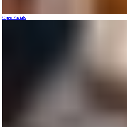
Open Facials​​​​‌ ‍ ​‍​‍‌‍ ‌ ​‍‌‍‍‌‌‍‌ ‌‍‍‌‌‍ ‍​‍​‍​ ‍‍​‍​‍‌ ​ ‌‍​‌‌‍ ‍‌‍‍‌‌ ‌​‌ ‍‌​‍ ‍‌‍‍‌‌‍ ​‍​‍​‍ ​​‍​‍‌‍‍​‌ ​‍‌‍‌‌‌‍‌‍​‍​‍​ ‍‍​‍​‍‌‍‍​‌ ‌​‌ ‌​‌ ​​‌ ​ ​ ‍‍​‍ ​‍ ‌‍ ​​‍ ‌‌‍​‌‌‍ ‍‌‍‌​​‍ ‌‌ ​‍​‍ ‌‌‍‍​‌‍ ‌ ‌​‌‍‌‌‌‍ ​‌ ​ ​‍ ‌‌ ​ ‌ ‌​‌ ‌‌‌‍‌​‌‍‍‌‌‍ ​‍ ‍‌ ‌‍‌‍‌‌‌ ​‍‌‍​ ‌‍‌‌‌‍ ​​‍ ‍‌‍​‌‌ ​​‌ ​​​‍ ‌‍‍‌‌‍ ‍‌ ‌​‌‍‌‌‌‍ ‍‌ ‌​​‍ ‌‍‌‌‌‍‌​‌‍‍‌‌ ‌​​‍ ‌‍ ‌‌‍ ‌‍‌​‌‍‌‌​ ‌‌ ​​‌ ​‍‌‍‌‌‌ ​ ‌‍‌‌‌‍ ‍‌ ‌​‌‍​‌‌ ‌​‌‍‍‌‌‍ ‌‍ ‍​ ‍ ‌‍‍‌‌‍‌​​ ‌​ ​​​ ‌​​ ‌ ‌‍​‍​ ‌‍​ ​‍‌‍​‍​ ​‍​‍ ‌​ ​ ​ ​‍​ ‌‍​ ‌​​‍ ‌​ ‌​​ ​​​ ‍​‌‍‌​​‍ ‌‌‍​‍​ ‌ ‌‍​‍‌‍​ ​‍ ‌‌‍​ ​ ‌​‌‍​‌‌‍​‍‌‍‌‌​ ‌‌​ ‍‌​ ‌ ​ ‍‌​ ‍​‌‍‌‍​ ‍​​ ‍ ‌ ‌​‌ ‍‌‌ ​​‌‍‌‌​ ‌‌‍‍​‌‍ ‌ ‌​‌‍‌‌‌‍ ​‌‌​ ‌‍‍‌‌ ‌​‌‍‌‌‌‌​​‌‍​‌‌‍‌ ‌‍‌‌​ ‍ ‌ ​​‌‍​‌‌ ‌​‌‍‍​​ ‌‌ ​​‌‍​‌‌‍‌ ‌‍‌‌‌​​‍‌ ‌‌‌‍‍‌‌‍ ​‌‍‌​‌‍‌‌‌ ​‍​‍‌‌​ ‌‌‌​​‍‌‌ ‌‍‍ ‌‍‌‌‌ ‍‌​‍‌‌​ ​ ‌​‌​​‍‌‌​ ​ ‌​‌​​‍‌‌​ ​‍​ ​‍​ ‌‍​ ‌​‌‍‌​​ ​‍‌‍‌‍​ ‍​​ ​ ​ ‌‌‌‍‌‍‌‍‌‍‌‍‌‌​ ‌​​‍‌‌​ ​‍​ ​‍​‍‌‌​ ‌‌‌​‌​​‍ ‍‌‍​ ‌‍ ‌‍ ‍‌ ‌​‌‍‌‌‌‍ ‍‌ ‌​​‍‌‌​ ‌‌‌​​‍‌‌ ‌‍‍ ‌‍‌‌‌ ‍‌​‍‌‌​ ​ ‌​‌​​‍‌‌​ ​ ‌​‌​​‍‌‌​ ​‍​ ​‍‌‍‌‌​ ‍‌‌‍‌‍​ ‍‌​ ‍​‌‍‌‍​ ​‌​ ​ ​ ‌ ​ ‌ ‌‍‌‍‌‍​ ​‍‌‌​ ​‍​ ​‍​‍‌‌​ ‌‌‌​‌​​‍ ‍‌ ‌​‌‍‍‌‌ ‌​‌‍ ​‌‍‌‌​ ‌‍​‍‌‍​‌‌ ​ ‌‍‌‌‌‌‌‌‌ ​‍‌‍ ​​ ‌‌‍‍​‌ ‌​‌ ‌​‌ ​​‌ ​ ​‍‌‌​ ​ ‌​​‌​‍‌‌​ ​‍‌​‌‍​‍‌‌​ ​‍‌​‌‍‌‍ ​​‍ ‌‌‍​‌‌‍ ‍‌‍‌​​‍ ‌‌ ​‍​‍ ‌‌‍‍​‌‍ ‌ ‌​‌‍‌‌‌‍ ​‌ ​ ​‍ ‌‌ ​ ‌ ‌​‌ ‌‌‌‍‌​‌‍‍‌‌‍ ​‍ ‍‌ ‌‍‌‍‌‌‌ ​‍‌‍​ ‌‍‌‌‌‍ ​​‍ ‍‌‍​‌‌ ​​‌ ​​​‍‌‍‌‍‍‌‌‍‌​​ ‌​ ​​​ ‌​​ ‌ ‌‍​‍​ ‌‍​ ​‍‌‍​‍​ ​‍​‍ ‌​ ​ ​ ​‍​ ‌‍​ ‌​​‍ ‌​ ‌​​ ​​​ ‍​‌‍‌​​‍ ‌‌‍​‍​ ‌ ‌‍​‍‌‍​ ​‍ ‌‌‍​ ​ ‌​‌‍​‌‌‍​‍‌‍‌‌​ ‌‌​ ‍‌​ ‌ ​ ‍‌​ ‍​‌‍‌‍​ ‍​​‍‌‍‌ ‌​‌ ‍‌‌ ​​‌‍‌‌​ ‌‌‍‍​‌‍ ‌ ‌​‌‍‌‌‌‍ ​‌‌​ ‌‍‍‌‌ ‌​‌‍‌‌‌‌​​‌‍​‌‌‍‌ ‌‍‌‌​‍‌‍‌ ​​‌‍​‌‌ ‌​‌‍‍​​ ‌‌ ​​‌‍​‌‌‍‌ ‌‍‌‌‌​​‍‌ ‌‌‌‍‍‌‌‍ ​‌‍‌​‌‍‌‌‌ ​‍​‍‌‌​ ‌‌‌​​‍‌‌ ‌‍‍ ‌‍‌‌‌ ‍‌​‍‌‌​ ​ ‌​‌​​‍‌‌​ ​ ‌​‌​​‍‌‌​ ​‍​ ​‍​ ‌‍​ ‌​‌‍‌​​ ​‍‌‍‌‍​ ‍​​ ​ ​ ‌‌‌‍‌‍‌‍‌‍‌‍‌‌​ ‌​​‍‌‌​ ​‍​ ​‍​‍‌‌​ ‌‌‌​‌​​‍ ‍‌‍​ ‌‍ ‌‍ ‍‌ ‌​‌‍‌‌‌‍ ‍‌ ‌​​‍‌‌​ ‌‌‌​​‍‌‌ ‌‍‍ ‌‍‌‌‌ ‍‌​‍‌‌​ ​ ‌​‌​​‍‌‌​ ​ ‌​‌​​‍‌‌​ ​‍​ ​‍‌‍‌‌​ ‍‌‌‍‌‍​ ‍‌​ ‍​‌‍‌‍​ ​‌​ ​ ​ ‌ ​ ‌ ‌‍‌‍‌‍​ ​‍‌‌​ ​‍​ ​‍​‍‌‌​ ‌‌‌​‌​​‍ ‍‌ ‌​‌‍‍‌‌ ‌​‌‍ ​‌‍‌‌​‍‌‍‌ ​​‌‍‌‌‌ ​‍‌ ​ ‌ ​​‌‍‌‌‌‍​ ‌ ‌​‌‍‍‌‌ ‌‍‌‍‌‌​ ‌‌ ​​‌ ‌‌‌‍​‍‌‍ ​‌‍‍‌‌ ​ ‌‍‍​‌‍‌‌‌‍‌​​‍​‍‌ ‌