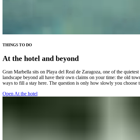
THINGS TO DO​​​​‌ ‍ ​‍​‍‌‍ ‌ ​‍‌‍‍‌‌‍‌ ‌‍‍‌‌‍ ‍​‍​‍​ ‍‍​‍​‍‌ ​ ‌‍​‌‌‍ ‍‌‍‍‌‌ ‌​‌ ‍‌​‍ ‍‌‍‍‌‌‍ ​‍​‍​‍ ​​‍​‍‌‍‍​‌ ​‍‌‍‌‌‌‍‌‍​‍​‍​ ‍‍​‍​‍‌‍‍​‌ ‌​‌ ‌​‌ ​​‌ ​ ​ ‍‍​‍ ​‍ ‌‍ ​​‍ ‌‌‍​‌‌‍ ‍‌‍‌​​‍ ‌‌ ​‍​‍ ‌‌‍‍​‌‍ ‌ ‌​‌‍‌‌‌‍ ​‌ ​ ​‍ ‌‌ ​ ‌ ‌​‌ ‌‌‌‍‌​‌‍‍‌‌‍ ​‍ ‍‌ ‌‍‌‍‌‌‌ ​‍‌‍​ ‌‍‌‌‌‍ ​​‍ ‍‌‍​‌‌ ​​‌ ​​​‍ ‌‍‍‌‌‍ ‍‌ ‌​‌‍‌‌‌‍ ‍‌ ‌​​‍ ‌‍‌‌‌‍‌​‌‍‍‌‌ ‌​​‍ ‌‍ ‌‌‍ ‌‍‌​‌‍‌‌​ ‌‌ ​​‌ ​‍‌‍‌‌‌ ​ ‌‍‌‌‌‍ ‍‌ ‌​‌‍​‌‌ ‌​‌‍‍‌‌‍ ‌‍ ‍​ ‍ ‌‍‍‌‌‍‌​​ ‌​ ‌ ​ ​ ​ ‍‌​ ​​​ ‌ ​ ​‍​ ‌ ​ ​‌​‍ ‌​ ​ ​ ‌‍‌‍​‌​ ​ ​‍ ‌​ ‌​​ ​ ​ ​‍​ ‌‍​‍ ‌​ ‍​​ ‍‌​ ‌​‌‍‌​​‍ ‌​ ‌​‌‍‌‍‌‍‌​​ ‍‌​ ​‌​ ‌‍​ ​‌​ ‌​​ ‌​​ ‍​‌‍​‍‌‍‌​​ ‍ ‌ ‌​‌ ‍‌‌ ​​‌‍‌‌​ ‌‌‍‍​‌‍ ‌ ‌​‌‍‌‌‌‍ ​‌‌​ ‌‍‍‌‌ ‌​‌‍‌‌‌‌​​‌‍​‌‌‍‌ ‌‍‌‌​ ‍ ‌ ​​‌‍​‌‌ ‌​‌‍‍​​ ‌‌ ​​‌‍​‌‌‍‌ ‌‍‌‌‌​​‍‌ ‌‌‌‍‍‌‌‍ ​‌‍‌​‌‍‌‌‌ ​‍​‍‌‌​ ‌‌‌​​‍‌‌ ‌‍‍ ‌‍‌‌‌ ‍‌​‍‌‌​ ​ ‌​‌​​‍‌‌​ ​ ‌​‌​​‍‌‌​ ​‍​ ​‍‌‍​‍​ ​ ‌‍​‍​ ‌‌​ ‍​​ ‍‌‌‍​‍​ ​‍​ ‍​​ ‌​​ ‍‌​ ​‍​‍‌‌​ ​‍​ ​‍​‍‌‌​ ‌‌‌​‌​​‍ ‍‌ ​ ‌ ‌‌‌‍​‍‌‍‍​‌‍‌‌‌‍​‌‌‍‌​‌‍‍‌‌‍ ‍‌‍‌ ​ ‌‍​‍‌‍​‌‌ ​ ‌‍‌‌‌‌‌‌‌ ​‍‌‍ ​​ ‌‌‍‍​‌ ‌​‌ ‌​‌ ​​‌ ​ ​‍‌‌​ ​ ‌​​‌​‍‌‌​ ​‍‌​‌‍​‍‌‌​ ​‍‌​‌‍‌‍ ​​‍ ‌‌‍​‌‌‍ ‍‌‍‌​​‍ ‌‌ ​‍​‍ ‌‌‍‍​‌‍ ‌ ‌​‌‍‌‌‌‍ ​‌ ​ ​‍ ‌‌ ​ ‌ ‌​‌ ‌‌‌‍‌​‌‍‍‌‌‍ ​‍ ‍‌ ‌‍‌‍‌‌‌ ​‍‌‍​ ‌‍‌‌‌‍ ​​‍ ‍‌‍​‌‌ ​​‌ ​​​‍‌‍‌‍‍‌‌‍‌​​ ‌​ ‌ ​ ​ ​ ‍‌​ ​​​ ‌ ​ ​‍​ ‌ ​ ​‌​‍ ‌​ ​ ​ ‌‍‌‍​‌​ ​ ​‍ ‌​ ‌​​ ​ ​ ​‍​ ‌‍​‍ ‌​ ‍​​ ‍‌​ ‌​‌‍‌​​‍ ‌​ ‌​‌‍‌‍‌‍‌​​ ‍‌​ ​‌​ ‌‍​ ​‌​ ‌​​ ‌​​ ‍​‌‍​‍‌‍‌​​‍‌‍‌ ‌​‌ ‍‌‌ ​​‌‍‌‌​ ‌‌‍‍​‌‍ ‌ ‌​‌‍‌‌‌‍ ​‌‌​ ‌‍‍‌‌ ‌​‌‍‌‌‌‌​​‌‍​‌‌‍‌ ‌‍‌‌​‍‌‍‌ ​​‌‍​‌‌ ‌​‌‍‍​​ ‌‌ ​​‌‍​‌‌‍‌ ‌‍‌‌‌​​‍‌ ‌‌‌‍‍‌‌‍ ​‌‍‌​‌‍‌‌‌ ​‍​‍‌‌​ ‌‌‌​​‍‌‌ ‌‍‍ ‌‍‌‌‌ ‍‌​‍‌‌​ ​ ‌​‌​​‍‌‌​ ​ ‌​‌​​‍‌‌​ ​‍​ ​‍‌‍​‍​ ​ ‌‍​‍​ ‌‌​ ‍​​ ‍‌‌‍​‍​ ​‍​ ‍​​ ‌​​ ‍‌​ ​‍​‍‌‌​ ​‍​ ​‍​‍‌‌​ ‌‌‌​‌​​‍ ‍‌ ​ ‌ ‌‌‌‍​‍‌‍‍​‌‍‌‌‌‍​‌‌‍‌​‌‍‍‌‌‍ ‍‌‍‌ ​‍‌‍‌ ​​‌‍‌‌‌ ​‍‌ ​ ‌ ​​‌‍‌‌‌‍​ ‌ ‌​‌‍‍‌‌ ‌‍‌‍‌‌​ ‌‌ ​​‌ ‌‌‌‍​‍‌‍ ​‌‍‍‌‌ ​ ‌‍‍​‌‍‌‌‌‍‌​​‍​‍‌ ‌
At the hotel and beyond​​​​‌ ‍ ​‍​‍‌‍ ‌ ​‍‌‍‍‌‌‍‌ ‌‍‍‌‌‍ ‍​‍​‍​ ‍‍​‍​‍‌ ​ ‌‍​‌‌‍ ‍‌‍‍‌‌ ‌​‌ ‍‌​‍ ‍‌‍‍‌‌‍ ​‍​‍​‍ ​​‍​‍‌‍‍​‌ ​‍‌‍‌‌‌‍‌‍​‍​‍​ ‍‍​‍​‍‌‍‍​‌ ‌​‌ ‌​‌ ​​‌ ​ ​ ‍‍​‍ ​‍ ‌‍ ​​‍ ‌‌‍​‌‌‍ ‍‌‍‌​​‍ ‌‌ ​‍​‍ ‌‌‍‍​‌‍ ‌ ‌​‌‍‌‌‌‍ ​‌ ​ ​‍ ‌‌ ​ ‌ ‌​‌ ‌‌‌‍‌​‌‍‍‌‌‍ ​‍ ‍‌ ‌‍‌‍‌‌‌ ​‍‌‍​ ‌‍‌‌‌‍ ​​‍ ‍‌‍​‌‌ ​​‌ ​​​‍ ‌‍‍‌‌‍ ‍‌ ‌​‌‍‌‌‌‍ ‍‌ ‌​​‍ ‌‍‌‌‌‍‌​‌‍‍‌‌ ‌​​‍ ‌‍ ‌‌‍ ‌‍‌​‌‍‌‌​ ‌‌ ​​‌ ​‍‌‍‌‌‌ ​ ‌‍‌‌‌‍ ‍‌ ‌​‌‍​‌‌ ‌​‌‍‍‌‌‍ ‌‍ ‍​ ‍ ‌‍‍‌‌‍‌​​ ‌​ ‌ ​ ​ ​ ‍‌​ ​​​ ‌ ​ ​‍​ ‌ ​ ​‌​‍ ‌​ ​ ​ ‌‍‌‍​‌​ ​ ​‍ ‌​ ‌​​ ​ ​ ​‍​ ‌‍​‍ ‌​ ‍​​ ‍‌​ ‌​‌‍‌​​‍ ‌​ ‌​‌‍‌‍‌‍‌​​ ‍‌​ ​‌​ ‌‍​ ​‌​ ‌​​ ‌​​ ‍​‌‍​‍‌‍‌​​ ‍ ‌ ‌​‌ ‍‌‌ ​​‌‍‌‌​ ‌‌‍‍​‌‍ ‌ ‌​‌‍‌‌‌‍ ​‌‌​ ‌‍‍‌‌ ‌​‌‍‌‌‌‌​​‌‍​‌‌‍‌ ‌‍‌‌​ ‍ ‌ ​​‌‍​‌‌ ‌​‌‍‍​​ ‌‌ ​​‌‍​‌‌‍‌ ‌‍‌‌‌​​‍‌ ‌‌‌‍‍‌‌‍ ​‌‍‌​‌‍‌‌‌ ​‍​‍‌‌​ ‌‌‌​​‍‌‌ ‌‍‍ ‌‍‌‌‌ ‍‌​‍‌‌​ ​ ‌​‌​​‍‌‌​ ​ ‌​‌​​‍‌‌​ ​‍​ ​‍‌‍​‍​ ​ ‌‍​‍​ ‌‌​ ‍​​ ‍‌‌‍​‍​ ​‍​ ‍​​ ‌​​ ‍‌​ ​‍​‍‌‌​ ​‍​ ​‍​‍‌‌​ ‌‌‌​‌​​‍ ‍‌‍‍​‌‍‌‌‌‍​‌‌‍‌​‌‍‍‌‌‍ ‍‌‍‌ ​ ‌‍​‍‌‍​‌‌ ​ ‌‍‌‌‌‌‌‌‌ ​‍‌‍ ​​ ‌‌‍‍​‌ ‌​‌ ‌​‌ ​​‌ ​ ​‍‌‌​ ​ ‌​​‌​‍‌‌​ ​‍‌​‌‍​‍‌‌​ ​‍‌​‌‍‌‍ ​​‍ ‌‌‍​‌‌‍ ‍‌‍‌​​‍ ‌‌ ​‍​‍ ‌‌‍‍​‌‍ ‌ ‌​‌‍‌‌‌‍ ​‌ ​ ​‍ ‌‌ ​ ‌ ‌​‌ ‌‌‌‍‌​‌‍‍‌‌‍ ​‍ ‍‌ ‌‍‌‍‌‌‌ ​‍‌‍​ ‌‍‌‌‌‍ ​​‍ ‍‌‍​‌‌ ​​‌ ​​​‍‌‍‌‍‍‌‌‍‌​​ ‌​ ‌ ​ ​ ​ ‍‌​ ​​​ ‌ ​ ​‍​ ‌ ​ ​‌​‍ ‌​ ​ ​ ‌‍‌‍​‌​ ​ ​‍ ‌​ ‌​​ ​ ​ ​‍​ ‌‍​‍ ‌​ ‍​​ ‍‌​ ‌​‌‍‌​​‍ ‌​ ‌​‌‍‌‍‌‍‌​​ ‍‌​ ​‌​ ‌‍​ ​‌​ ‌​​ ‌​​ ‍​‌‍​‍‌‍‌​​‍‌‍‌ ‌​‌ ‍‌‌ ​​‌‍‌‌​ ‌‌‍‍​‌‍ ‌ ‌​‌‍‌‌‌‍ ​‌‌​ ‌‍‍‌‌ ‌​‌‍‌‌‌‌​​‌‍​‌‌‍‌ ‌‍‌‌​‍‌‍‌ ​​‌‍​‌‌ ‌​‌‍‍​​ ‌‌ ​​‌‍​‌‌‍‌ ‌‍‌‌‌​​‍‌ ‌‌‌‍‍‌‌‍ ​‌‍‌​‌‍‌‌‌ ​‍​‍‌‌​ ‌‌‌​​‍‌‌ ‌‍‍ ‌‍‌‌‌ ‍‌​‍‌‌​ ​ ‌​‌​​‍‌‌​ ​ ‌​‌​​‍‌‌​ ​‍​ ​‍‌‍​‍​ ​ ‌‍​‍​ ‌‌​ ‍​​ ‍‌‌‍​‍​ ​‍​ ‍​​ ‌​​ ‍‌​ ​‍​‍‌‌​ ​‍​ ​‍​‍‌‌​ ‌‌‌​‌​​‍ ‍‌‍‍​‌‍‌‌‌‍​‌‌‍‌​‌‍‍‌‌‍ ‍‌‍‌ ​‍‌‍‌ ​​‌‍‌‌‌ ​‍‌ ​ ‌ ​​‌‍‌‌‌‍​ ‌ ‌​‌‍‍‌‌ ‌‍‌‍‌‌​ ‌‌ ​​‌ ‌‌‌‍​‍‌‍ ​‌‍‍‌‌ ​ ‌‍‍​‌‍‌‌‌‍‌​​‍​‍‌ ‌
Gran Marbella sits on Playa del Real de Zaragoza, one of the quietest 
landscape beyond all have their own claims on your time: the old towns
ways to fill a stay here. The question is only how slowly you choose to move through it.​​​​‌ ‍ ​‍​‍‌‍ ‌ ​‍‌‍‍‌‌‍‌ ‌‍‍‌‌‍ ‍​‍​‍​ ‍‍​‍​‍‌ ​ ‌‍​‌‌‍ ‍‌‍‍‌‌ ‌​‌ ‍‌​‍ ‍‌‍‍‌‌‍ ​‍​‍​‍ ​​‍​‍‌‍‍​‌ ​‍‌‍‌‌‌‍‌‍​‍​‍​ ‍‍​‍​‍‌‍‍​‌ ‌​‌ ‌​‌ ​​‌ ​ ​ ‍‍​‍ ​‍ ‌‍ ​​‍ ‌‌‍​‌‌‍ ‍‌‍‌​​‍ ‌‌ ​‍​‍ ‌‌‍‍​‌‍ ‌ ‌​‌‍‌‌‌‍ ​‌ ​ ​‍ ‌‌ ​ ‌ ‌​‌ ‌‌‌‍‌​‌‍‍‌‌‍ ​‍ ‍‌ ‌‍‌‍‌‌‌ ​‍‌‍​ ‌‍‌‌‌‍ ​​‍ ‍‌‍​‌‌ ​​‌ ​​​‍ ‌‍‍‌‌‍ ‍‌ ‌​‌‍‌‌‌‍ ‍‌ ‌​​‍ ‌‍‌‌‌‍‌​‌‍‍‌‌ ‌​​‍ ‌‍ ‌‌‍ ‌‍‌​‌‍‌‌​ ‌‌ ​​‌ ​‍‌‍‌‌‌ ​ ‌‍‌‌‌‍ ‍‌ ‌​‌‍​‌‌ ‌​‌‍‍‌‌‍ ‌‍ ‍​ ‍ ‌‍‍‌‌‍‌​​ ‌​ ‌ ​ ​ ​ ‍‌​ ​​​ ‌ ​ ​‍​ ‌ ​ ​‌​‍ ‌​ ​ ​ ‌‍‌‍​‌​ ​ ​‍ ‌​ ‌​​ ​ ​ ​‍​ ‌‍​‍ ‌​ ‍​​ ‍‌​ ‌​‌‍‌​​‍ ‌​ ‌​‌‍‌‍‌‍‌​​ ‍‌​ ​‌​ ‌‍​ ​‌​ ‌​​ ‌​​ ‍​‌‍​‍‌‍‌​​ ‍ ‌ ‌​‌ ‍‌‌ ​​‌‍‌‌​ ‌‌‍‍​‌‍ ‌ ‌​‌‍‌‌‌‍ ​‌‌​ ‌‍‍‌‌ ‌​‌‍‌‌‌‌​​‌‍​‌‌‍‌ ‌‍‌‌​ ‍ ‌ ​​‌‍​‌‌ ‌​‌‍‍​​ ‌‌ ​​‌‍​‌‌‍‌ ‌‍‌‌‌​​‍‌ ‌‌‌‍‍‌‌‍ ​‌‍‌​‌‍‌‌‌ ​‍​‍‌‌​ ‌‌‌​​‍‌‌ ‌‍‍ ‌‍‌‌‌ ‍‌​‍‌‌​ ​ ‌​‌​​‍‌‌​ ​ ‌​‌​​‍‌‌​ ​‍​ ​‍‌‍​‍​ ​ ‌‍​‍​ ‌‌​ ‍​​ ‍‌‌‍​‍​ ​‍​ ‍​​ ‌​​ ‍‌​ ​‍​‍‌‌​ ​‍​ ​‍​‍‌‌​ ‌‌‌​‌​​‍ ‍‌‍​‍‌‍ ‌‍‌​‌ ‍‌​ ‌‍​‍‌‍​‌‌ ​ ‌‍‌‌‌‌‌‌‌ ​‍‌‍ ​​ ‌‌‍‍​‌ ‌​‌ ‌​‌ ​​‌ ​ ​‍‌‌​ ​ ‌​​‌​‍‌‌​ ​‍‌​‌‍​‍‌‌​ ​‍‌​‌‍‌‍ ​​‍ ‌‌‍​‌‌‍ ‍‌‍‌​​‍ ‌‌ ​‍​‍ ‌‌‍‍​‌‍ ‌ ‌​‌‍‌‌‌‍ ​‌ ​ ​‍ ‌‌ ​ ‌ ‌​‌ ‌‌‌‍‌​‌‍‍‌‌‍ ​‍ ‍‌ ‌‍‌‍‌‌‌ ​‍‌‍​ ‌‍‌‌‌‍ ​​‍ ‍‌‍​‌‌ ​​‌ ​​​‍‌‍‌‍‍‌‌‍‌​​ ‌​ ‌ ​ ​ ​ ‍‌​ ​​​ ‌ ​ ​‍​ ‌ ​ ​‌​‍ ‌​ ​ ​ ‌‍‌‍​‌​ ​ ​‍ ‌​ ‌​​ ​ ​ ​‍​ ‌‍​‍ ‌​ ‍​​ ‍‌​ ‌​‌‍‌​​‍ ‌​ ‌​‌‍‌‍‌‍‌​​ ‍‌​ ​‌​ ‌‍​ ​‌​ ‌​​ ‌​​ ‍​‌‍​‍‌‍‌​​‍‌‍‌ ‌​‌ ‍‌‌ ​​‌‍‌‌​ ‌‌‍‍​‌‍ ‌ ‌​‌‍‌
Open At the hotel​​​​‌ ‍ ​‍​‍‌‍ ‌ ​‍‌‍‍‌‌‍‌ ‌‍‍‌‌‍ ‍​‍​‍​ ‍‍​‍​‍‌ ​ ‌‍​‌‌‍ ‍‌‍‍‌‌ ‌​‌ ‍‌​‍ ‍‌‍‍‌‌‍ ​‍​‍​‍ ​​‍​‍‌‍‍​‌ ​‍‌‍‌‌‌‍‌‍​‍​‍​ ‍‍​‍​‍‌‍‍​‌ ‌​‌ ‌​‌ ​​‌ ​ ​ ‍‍​‍ ​‍ ‌‍ ​​‍ ‌‌‍​‌‌‍ ‍‌‍‌​​‍ ‌‌ ​‍​‍ ‌‌‍‍​‌‍ ‌ ‌​‌‍‌‌‌‍ ​‌ ​ ​‍ ‌‌ ​ ‌ ‌​‌ ‌‌‌‍‌​‌‍‍‌‌‍ ​‍ ‍‌ ‌‍‌‍‌‌‌ ​‍‌‍​ ‌‍‌‌‌‍ ​​‍ ‍‌‍​‌‌ ​​‌ ​​​‍ ‌‍‍‌‌‍ ‍‌ ‌​‌‍‌‌‌‍ ‍‌ ‌​​‍ ‌‍‌‌‌‍‌​‌‍‍‌‌ ‌​​‍ ‌‍ ‌‌‍ ‌‍‌​‌‍‌‌​ ‌‌ ​​‌ ​‍‌‍‌‌‌ ​ ‌‍‌‌‌‍ ‍‌ ‌​‌‍​‌‌ ‌​‌‍‍‌‌‍ ‌‍ ‍​ ‍ ‌‍‍‌‌‍‌​​ ‌​ ‌ ​ ​ ​ ‍‌​ ​​​ ‌ ​ ​‍​ ‌ ​ ​‌​‍ ‌​ ​ ​ ‌‍‌‍​‌​ ​ ​‍ ‌​ ‌​​ ​ ​ ​‍​ ‌‍​‍ ‌​ ‍​​ ‍‌​ ‌​‌‍‌​​‍ ‌​ ‌​‌‍‌‍‌‍‌​​ ‍‌​ ​‌​ ‌‍​ ​‌​ ‌​​ ‌​​ ‍​‌‍​‍‌‍‌​​ ‍ ‌ ‌​‌ ‍‌‌ ​​‌‍‌‌​ ‌‌‍‍​‌‍ ‌ ‌​‌‍‌‌‌‍ ​‌‌​ ‌‍‍‌‌ ‌​‌‍‌‌‌‌​​‌‍​‌‌‍‌ ‌‍‌‌​ ‍ ‌ ​​‌‍​‌‌ ‌​‌‍‍​​ ‌‌ ​​‌‍​‌‌‍‌ ‌‍‌‌‌​​‍‌ ‌‌‌‍‍‌‌‍ ​‌‍‌​‌‍‌‌‌ ​‍​‍‌‌​ ‌‌‌​​‍‌‌ ‌‍‍ ‌‍‌‌‌ ‍‌​‍‌‌​ ​ ‌​‌​​‍‌‌​ ​ ‌​‌​​‍‌‌​ ​‍​ ​‍‌‍​‍​ ​ ‌‍​‍​ ‌‌​ ‍​​ ‍‌‌‍​‍​ ​‍​ ‍​​ ‌​​ ‍‌​ ​‍​‍‌‌​ ​‍​ ​‍​‍‌‌​ ‌‌‌​‌​​‍ ‍‌‍​ ‌‍ ‌‍ ‍‌ ‌​‌‍‌‌‌‍ ‍‌ ‌​​‍‌‌​ ‌‌‌​​‍‌‌ ‌‍‍ ‌‍‌‌‌ ‍‌​‍‌‌​ ​ ‌​‌​​‍‌‌​ ​ ‌​‌​​‍‌‌​ ​‍​ ​‍​ ‍​​ ​ ​ ‌ ​ ​‍​ ‌ ​ ‌‌​ ​‍‌‍​‍​ ​​‌‍‌‍​ ​​‌‍‌​​‍‌‌​ ​‍​ ​‍​‍‌‌​ ‌‌‌​‌​​‍ ‍‌ ‌​‌‍‍‌‌ ‌​‌‍ ​‌‍‌‌​ ‌‍​‍‌‍​‌‌ ​ ‌‍‌‌‌‌‌‌‌ ​‍‌‍ ​​ ‌‌‍‍​‌ ‌​‌ ‌​‌ ​​‌ ​ ​‍‌‌​ ​ ‌​​‌​‍‌‌​ ​‍‌​‌‍​‍‌‌​ ​‍‌​‌‍‌‍ ​​‍ ‌‌‍​‌‌‍ ‍‌‍‌​​‍ ‌‌ ​‍​‍ ‌‌‍‍​‌‍ ‌ ‌​‌‍‌‌‌‍ ​‌ ​ ​‍ ‌‌ ​ ‌ ‌​‌ ‌‌‌‍‌​‌‍‍‌‌‍ ​‍ ‍‌ ‌‍‌‍‌‌‌ ​‍‌‍​ ‌‍‌‌‌‍ ​​‍ ‍‌‍​‌‌ ​​‌ ​​​‍‌‍‌‍‍‌‌‍‌​​ ‌​ ‌ ​ ​ ​ ‍‌​ ​​​ ‌ ​ ​‍​ ‌ ​ ​‌​‍ ‌​ ​ ​ ‌‍‌‍​‌​ ​ ​‍ ‌​ ‌​​ ​ ​ ​‍​ ‌‍​‍ ‌​ ‍​​ ‍‌​ ‌​‌‍‌​​‍ ‌​ ‌​‌‍‌‍‌‍‌​​ ‍‌​ ​‌​ ‌‍​ ​‌​ ‌​​ ‌​​ ‍​‌‍​‍‌‍‌​​‍‌‍‌ ‌​‌ ‍‌‌ ​​‌‍‌‌​ ‌‌‍‍​‌‍ ‌ ‌​‌‍‌‌‌‍ ​‌‌​ ‌‍‍‌‌ ‌​‌‍‌‌‌‌​​‌‍​‌‌‍‌ ‌‍‌‌​‍‌‍‌ ​​‌‍​‌‌ ‌​‌‍‍​​ ‌‌ ​​‌‍​‌‌‍‌ ‌‍‌‌‌​​‍‌ ‌‌‌‍‍‌‌‍ ​‌‍‌​‌‍‌‌‌ ​‍​‍‌‌​ ‌‌‌​​‍‌‌ ‌‍‍ ‌‍‌‌‌ ‍‌​‍‌‌​ ​ ‌​‌​​‍‌‌​ ​ ‌​‌​​‍‌‌​ ​‍​ ​‍‌‍​‍​ ​ ‌‍​‍​ ‌‌​ ‍​​ ‍‌‌‍​‍​ ​‍​ ‍​​ ‌​​ ‍‌​ ​‍​‍‌‌​ ​‍​ ​‍​‍‌‌​ ‌‌‌​‌​​‍ ‍‌‍​ ‌‍ ‌‍ ‍‌ ‌​‌‍‌‌‌‍ ‍‌ ‌​​‍‌‌​ ‌‌‌​​‍‌‌ ‌‍‍ ‌‍‌‌‌ ‍‌​‍‌‌​ ​ ‌​‌​​‍‌‌​ ​ ‌​‌​​‍‌‌​ ​‍​ ​‍​ ‍​​ ​ ​ ‌ ​ ​‍​ ‌ ​ ‌‌​ ​‍‌‍​‍​ ​​‌‍‌‍​ ​​‌‍‌​​‍‌‌​ ​‍​ ​‍​‍‌‌​ ‌‌‌​‌​​‍ ‍‌ ‌​‌‍‍‌‌ ‌​‌‍ ​‌‍‌‌​‍‌‍‌ ​​‌‍‌‌‌ ​‍‌ ​ ‌ ​​‌‍‌‌‌‍​ ‌ ‌​‌‍‍‌‌ ‌‍‌‍‌‌​ ‌‌ ​​‌ ‌‌‌‍​‍‌‍ ​‌‍‍‌‌ ​ ‌‍‍​‌‍‌‌‌‍‌​​‍​‍‌ ‌