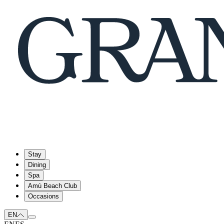
Stay
Dining
Spa
Amù Beach Club
Occasions
EN