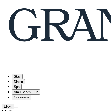
Stay
Dining
Spa
Amù Beach Club
Occasions
EN