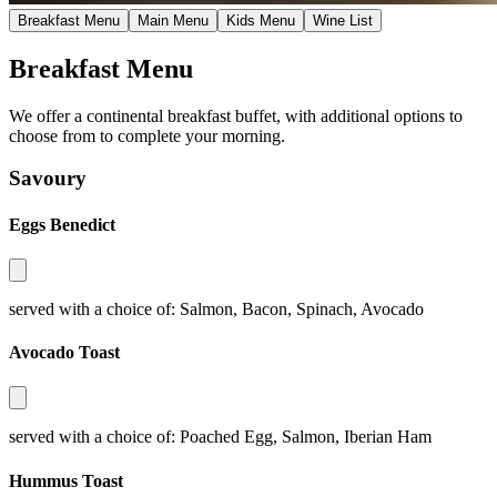
Breakfast Menu​​​​‌ ‍ ​‍​‍‌‍ ‌ ​‍‌‍‍‌‌‍‌ ‌‍‍‌‌‍ ‍​‍​‍​ ‍‍​‍​‍‌ ​ ‌‍​‌‌‍ ‍‌‍‍‌‌ ‌​‌ ‍‌​‍ ‍‌‍‍‌‌‍ ​‍​‍​‍ ​​‍​‍‌‍‍​‌ ​‍‌‍‌‌‌‍‌‍​‍​‍​ ‍‍​‍​‍‌‍‍​‌ ‌​‌ ‌​‌ ​​‌ ​ ​ ‍‍​‍ ​‍ ‌‍ ​​‍ ‌‌‍​‌‌‍ ‍‌‍‌​​‍ ‌‌ ​‍​‍ ‌‌‍‍​‌‍ ‌ ‌​‌‍‌‌‌‍ ​‌ ​ ​‍ ‌‌ ​ ‌ ‌​‌ ‌‌‌‍‌​‌‍‍‌‌‍ ​‍ ‍‌ ‌‍‌‍‌‌‌ ​‍‌‍​ ‌‍‌‌‌‍ ​​‍ ‍‌‍​‌‌ ​​‌ ​​​‍ ‌‍‍‌‌‍ ‍‌ ‌​‌‍‌‌‌‍ ‍‌ ‌​​‍ ‌‍‌‌‌‍‌​‌‍‍‌‌ ‌​​‍ ‌‍ ‌‌‍ ‌‍‌​‌‍‌‌​ ‌‌ ​​‌ ​‍‌‍‌‌‌ ​ ‌‍‌‌‌‍ ‍‌ ‌​‌‍​‌‌ ‌​‌‍‍‌‌‍ ‌‍ ‍​ ‍ ‌‍‍‌‌‍‌​​ ‌​ ‍‌‌‍​ ‌‍‌‍​ ‍‌‌‍‌​‌‍​ ‌‍‌‍‌‍‌‌​‍ ‌‌‍​ ‌‍‌​​ ‌​​ ‌ ​‍ ‌​ ‌​​ ‌‍​ ​‍‌‍​‌​‍ ‌​ ‍​​ ​‍​ ‌‍​ ‍​​‍ ‌​ ‍​​ ‍‌‌‍​‍‌‍‌‌‌‍​‍​ ‌ ​ ​‍‌‍‌​‌‍‌‌​ ‌‌​ ​‌‌‍​‌​ ‍ ‌ ‌​‌ ‍‌‌ ​​‌‍‌‌​ ‌‌‍‍​‌‍ ‌ ‌​‌‍‌‌‌‍ ​‌‌​ ‌‍‍‌‌ ‌​‌‍‌‌‌‌​​‌‍​‌‌‍‌ ‌‍‌‌​ ‍ ‌ ​​‌‍​‌‌ ‌​‌‍‍​​ ‌‌ ​​‌‍​‌‌‍‌ ‌‍‌‌‌​​‍‌ ‌‌‌‍‍‌‌‍ ​‌‍‌​‌‍‌‌‌ ​‍​‍‌‌​ ‌‌‌​​‍‌‌ ‌‍‍ ‌‍‌‌‌ ‍‌​‍‌‌​ ​ ‌​‌​​‍‌‌​ ​ ‌​‌​​‍‌‌​ ​‍​ ​‍‌‍​ ​ ​‌​ ​‌‌‍‌‍​ ​​​ ​‍​ ‌​​ ‌‌‌‍‌‍​ ​ ​ ​‍​ ‌​​‍‌‌​ ​‍​ ​‍​‍‌‌​ ‌‌‌​‌​​‍ ‍‌‍ ‌‌‍‌‌‌‍ ‍‌ ‌‌‌ ​ ​‍‌‌​ ‌‌‌​​‍‌‌ ‌‍‍ ‌‍‌‌‌ ‍‌​‍‌‌​ ​ ‌​‌​​‍‌‌​ ​ ‌​‌​​‍‌‌​ ​‍​ ​‍​ ‍​‌‍‌​​ ​​‌‍​ ‌‍​‍‌‍‌​​ ‍​​ ‍​​ ​​​ ​ ​ ​​‌‍​‌​‍‌‌​ ​‍​ ​‍​‍‌‌​ ‌‌‌​‌​​‍ ‍‌‍ ‌‌‍‌‌‌‍ ‍‌ ‌‌‌​ ‍‌‍​‌‌‍ ‌‌‍‌‌​ ‌‍​‍‌‍​‌‌ ​ ‌‍‌‌‌‌‌‌‌ ​‍‌‍ ​​ ‌‌‍‍​‌ ‌​‌ ‌​‌ ​​‌ ​ ​‍‌‌​ ​ ‌​​‌​‍‌‌​ ​‍‌​‌‍​‍‌‌​ ​‍‌​‌‍‌‍ ​​‍ ‌‌‍​‌‌‍ ‍‌‍‌​​‍ ‌‌ ​‍​‍ ‌‌‍‍​‌‍ ‌ ‌​‌‍‌‌‌‍ ​‌ ​ ​‍ ‌‌ ​ ‌ ‌​‌ ‌‌‌‍‌​‌‍‍‌‌‍ ​‍ ‍‌ ‌‍‌‍‌‌‌ ​‍‌‍​ ‌‍‌‌‌‍ ​​‍ ‍‌‍​‌‌ ​​‌ ​​​‍‌‍‌‍‍‌‌‍‌​​ ‌​ ‍‌‌‍​ ‌‍‌‍​ ‍‌‌‍‌​‌‍​ ‌‍‌‍‌‍‌‌​‍ ‌‌‍​ ‌‍‌​​ ‌​​ ‌ ​‍ ‌​ ‌​​ ‌‍​ ​‍‌‍​‌​‍ ‌​ ‍​​ ​‍​ ‌‍​ ‍​​‍ ‌​ ‍​​ ‍‌‌‍​‍‌‍‌‌‌‍​‍​ ‌ ​ ​‍‌‍‌​‌‍‌‌​ ‌‌​ ​‌‌‍​‌​‍‌‍‌ ‌​‌ ‍‌‌ ​​‌‍‌‌​ ‌‌‍‍​‌‍ ‌ ‌​‌‍‌‌‌‍ ​‌‌​ ‌‍‍‌‌ ‌​‌‍‌‌‌‌​​‌‍​‌‌‍‌ ‌‍‌‌​‍‌‍‌ ​​‌‍​‌‌ ‌​‌‍‍​​ ‌‌ ​​‌‍​‌‌‍‌ ‌‍‌‌‌​​‍‌ ‌‌‌‍‍‌‌‍ ​‌‍‌​‌‍‌‌‌ ​‍​‍‌‌​ ‌‌‌​​‍‌‌ ‌‍‍ ‌‍‌‌‌ ‍‌​‍‌‌​ ​ ‌​‌​​‍‌‌​ ​ ‌​‌​​‍‌‌​ ​‍​ ​‍‌‍​ ​ ​‌​ ​‌‌‍‌‍​ ​​​ ​‍​ ‌​​ ‌‌‌‍‌‍​ ​ ​ ​‍​ ‌​​‍‌‌​ ​‍​ ​‍​‍‌‌​ ‌‌‌​‌​​‍ ‍‌‍ ‌‌‍‌‌‌‍ ‍‌ ‌‌‌ ​ ​‍‌‌​ ‌‌‌​​‍‌‌ ‌‍‍ ‌‍‌‌‌ ‍‌​‍‌‌​ ​ ‌​‌​​‍‌‌​ ​ ‌​‌​​‍‌‌​ ​‍​ ​‍​ ‍​‌‍‌​​ ​​‌‍​ ‌‍​‍‌‍‌​​ ‍​​ ‍​​ ​​​ ​ ​ ​​‌‍​‌​‍‌‌​ ​‍​ ​‍​‍‌‌​ ‌‌‌​‌​​‍ ‍‌‍ ‌‌‍‌‌‌‍ ‍‌ ‌‌‌​ ‍‌‍​‌‌‍ ‌‌‍‌‌​‍‌‍‌ ​​‌‍‌‌‌ ​‍‌ ​ ‌ ​​‌‍‌‌‌‍​ ‌ ‌​‌‍‍‌‌ ‌‍‌‍‌‌​ ‌‌ ​​‌ ‌‌‌‍​‍‌‍ ​‌‍‍‌‌ ​ ‌‍‍​‌‍‌‌‌‍‌​​‍​‍‌ ‌
Main Menu​​​​‌ ‍ ​‍​‍‌‍ ‌ ​‍‌‍‍‌‌‍‌ ‌‍‍‌‌‍ ‍​‍​‍​ ‍‍​‍​‍‌ ​ ‌‍​‌‌‍ ‍‌‍‍‌‌ ‌​‌ ‍‌​‍ ‍‌‍‍‌‌‍ ​‍​‍​‍ ​​‍​‍‌‍‍​‌ ​‍‌‍‌‌‌‍‌‍​‍​‍​ ‍‍​‍​‍‌‍‍​‌ ‌​‌ ‌​‌ ​​‌ ​ ​ ‍‍​‍ ​‍ ‌‍ ​​‍ ‌‌‍​‌‌‍ ‍‌‍‌​​‍ ‌‌ ​‍​‍ ‌‌‍‍​‌‍ ‌ ‌​‌‍‌‌‌‍ ​‌ ​ ​‍ ‌‌ ​ ‌ ‌​‌ ‌‌‌‍‌​‌‍‍‌‌‍ ​‍ ‍‌ ‌‍‌‍‌‌‌ ​‍‌‍​ ‌‍‌‌‌‍ ​​‍ ‍‌‍​‌‌ ​​‌ ​​​‍ ‌‍‍‌‌‍ ‍‌ ‌​‌‍‌‌‌‍ ‍‌ ‌​​‍ ‌‍‌‌‌‍‌​‌‍‍‌‌ ‌​​‍ ‌‍ ‌‌‍ ‌‍‌​‌‍‌‌​ ‌‌ ​​‌ ​‍‌‍‌‌‌ ​ ‌‍‌‌‌‍ ‍‌ ‌​‌‍​‌‌ ‌​‌‍‍‌‌‍ ‌‍ ‍​ ‍ ‌‍‍‌‌‍‌​​ ‌​ ‍‌‌‍​ ‌‍‌‍​ ‍‌‌‍‌​‌‍​ ‌‍‌‍‌‍‌‌​‍ ‌‌‍​ ‌‍‌​​ ‌​​ ‌ ​‍ ‌​ ‌​​ ‌‍​ ​‍‌‍​‌​‍ ‌​ ‍​​ ​‍​ ‌‍​ ‍​​‍ ‌​ ‍​​ ‍‌‌‍​‍‌‍‌‌‌‍​‍​ ‌ ​ ​‍‌‍‌​‌‍‌‌​ ‌‌​ ​‌‌‍​‌​ ‍ ‌ ‌​‌ ‍‌‌ ​​‌‍‌‌​ ‌‌‍‍​‌‍ ‌ ‌​‌‍‌‌‌‍ ​‌‌​ ‌‍‍‌‌ ‌​‌‍‌‌‌‌​​‌‍​‌‌‍‌ ‌‍‌‌​ ‍ ‌ ​​‌‍​‌‌ ‌​‌‍‍​​ ‌‌ ​​‌‍​‌‌‍‌ ‌‍‌‌‌​​‍‌ ‌‌‌‍‍‌‌‍ ​‌‍‌​‌‍‌‌‌ ​‍​‍‌‌​ ‌‌‌​​‍‌‌ ‌‍‍ ‌‍‌‌‌ ‍‌​‍‌‌​ ​ ‌​‌​​‍‌‌​ ​ ‌​‌​​‍‌‌​ ​‍​ ​‍‌‍​ ​ ​‌​ ​‌‌‍‌‍​ ​​​ ​‍​ ‌​​ ‌‌‌‍‌‍​ ​ ​ ​‍​ ‌​​‍‌‌​ ​‍​ ​‍​‍‌‌​ ‌‌‌​‌​​‍ ‍‌‍ ‌‌‍‌‌‌‍ ‍‌ ‌‌‌ ​ ​‍‌‌​ ‌‌‌​​‍‌‌ ‌‍‍ ‌‍‌‌‌ ‍‌​‍‌‌​ ​ ‌​‌​​‍‌‌​ ​ ‌​‌​​‍‌‌​ ​‍​ ​‍​ ‍‌‌‍‌‍​ ‌ ‌‍‌‍​ ‍‌​ ‌​​ ​ ‌‍​‍​ ‌ ​ ​‌​ ‍‌​ ‌‍​‍‌‌​ ​‍​ ​‍​‍‌‌​ ‌‌‌​‌​​‍ ‍‌‍ ‌‌‍‌‌‌‍ ‍‌ ‌‌‌​ ‍‌‍​‌‌‍ ‌‌‍‌‌​ ‌‍​‍‌‍​‌‌ ​ ‌‍‌‌‌‌‌‌‌ ​‍‌‍ ​​ ‌‌‍‍​‌ ‌​‌ ‌​‌ ​​‌ ​ ​‍‌‌​ ​ ‌​​‌​‍‌‌​ ​‍‌​‌‍​‍‌‌​ ​‍‌​‌‍‌‍ ​​‍ ‌‌‍​‌‌‍ ‍‌‍‌​​‍ ‌‌ ​‍​‍ ‌‌‍‍​‌‍ ‌ ‌​‌‍‌‌‌‍ ​‌ ​ ​‍ ‌‌ ​ ‌ ‌​‌ ‌‌‌‍‌​‌‍‍‌‌‍ ​‍ ‍‌ ‌‍‌‍‌‌‌ ​‍‌‍​ ‌‍‌‌‌‍ ​​‍ ‍‌‍​‌‌ ​​‌ ​​​‍‌‍‌‍‍‌‌‍‌​​ ‌​ ‍‌‌‍​ ‌‍‌‍​ ‍‌‌‍‌​‌‍​ ‌‍‌‍‌‍‌‌​‍ ‌‌‍​ ‌‍‌​​ ‌​​ ‌ ​‍ ‌​ ‌​​ ‌‍​ ​‍‌‍​‌​‍ ‌​ ‍​​ ​‍​ ‌‍​ ‍​​‍ ‌​ ‍​​ ‍‌‌‍​‍‌‍‌‌‌‍​‍​ ‌ ​ ​‍‌‍‌​‌‍‌‌​ ‌‌​ ​‌‌‍​‌​‍‌‍‌ ‌​‌ ‍‌‌ ​​‌‍‌‌​ ‌‌‍‍​‌‍ ‌ ‌​‌‍‌‌‌‍ ​‌‌​ ‌‍‍‌‌ ‌​‌‍‌‌‌‌​​‌‍​‌‌‍‌ ‌‍‌‌​‍‌‍‌ ​​‌‍​‌‌ ‌​‌‍‍​​ ‌‌ ​​‌‍​‌‌‍‌ ‌‍‌‌‌​​‍‌ ‌‌‌‍‍‌‌‍ ​‌‍‌​‌‍‌‌‌ ​‍​‍‌‌​ ‌‌‌​​‍‌‌ ‌‍‍ ‌‍‌‌‌ ‍‌​‍‌‌​ ​ ‌​‌​​‍‌‌​ ​ ‌​‌​​‍‌‌​ ​‍​ ​‍‌‍​ ​ ​‌​ ​‌‌‍‌‍​ ​​​ ​‍​ ‌​​ ‌‌‌‍‌‍​ ​ ​ ​‍​ ‌​​‍‌‌​ ​‍​ ​‍​‍‌‌​ ‌‌‌​‌​​‍ ‍‌‍ ‌‌‍‌‌‌‍ ‍‌ ‌‌‌ ​ ​‍‌‌​ ‌‌‌​​‍‌‌ ‌‍‍ ‌‍‌‌‌ ‍‌​‍‌‌​ ​ ‌​‌​​‍‌‌​ ​ ‌​‌​​‍‌‌​ ​‍​ ​‍​ ‍‌‌‍‌‍​ ‌ ‌‍‌‍​ ‍‌​ ‌​​ ​ ‌‍​‍​ ‌ ​ ​‌​ ‍‌​ ‌‍​‍‌‌​ ​‍​ ​‍​‍‌‌​ ‌‌‌​‌​​‍ ‍‌‍ ‌‌‍‌‌‌‍ ‍‌ ‌‌‌​ ‍‌‍​‌‌‍ ‌‌‍‌‌​‍‌‍‌ ​​‌‍‌‌‌ ​‍‌ ​ ‌ ​​‌‍‌‌‌‍​ ‌ ‌​‌‍‍‌‌ ‌‍‌‍‌‌​ ‌‌ ​​‌ ‌‌‌‍​‍‌‍ ​‌‍‍‌‌ ​ ‌‍‍​‌‍‌‌‌‍‌​​‍​‍‌ ‌
Kids Menu​​​​‌ ‍ ​‍​‍‌‍ ‌ ​‍‌‍‍‌‌‍‌ ‌‍‍‌‌‍ ‍​‍​‍​ ‍‍​‍​‍‌ ​ ‌‍​‌‌‍ ‍‌‍‍‌‌ ‌​‌ ‍‌​‍ ‍‌‍‍‌‌‍ ​‍​‍​‍ ​​‍​‍‌‍‍​‌ ​‍‌‍‌‌‌‍‌‍​‍​‍​ ‍‍​‍​‍‌‍‍​‌ ‌​‌ ‌​‌ ​​‌ ​ ​ ‍‍​‍ ​‍ ‌‍ ​​‍ ‌‌‍​‌‌‍ ‍‌‍‌​​‍ ‌‌ ​‍​‍ ‌‌‍‍​‌‍ ‌ ‌​‌‍‌‌‌‍ ​‌ ​ ​‍ ‌‌ ​ ‌ ‌​‌ ‌‌‌‍‌​‌‍‍‌‌‍ ​‍ ‍‌ ‌‍‌‍‌‌‌ ​‍‌‍​ ‌‍‌‌‌‍ ​​‍ ‍‌‍​‌‌ ​​‌ ​​​‍ ‌‍‍‌‌‍ ‍‌ ‌​‌‍‌‌‌‍ ‍‌ ‌​​‍ ‌‍‌‌‌‍‌​‌‍‍‌‌ ‌​​‍ ‌‍ ‌‌‍ ‌‍‌​‌‍‌‌​ ‌‌ ​​‌ ​‍‌‍‌‌‌ ​ ‌‍‌‌‌‍ ‍‌ ‌​‌‍​‌‌ ‌​‌‍‍‌‌‍ ‌‍ ‍​ ‍ ‌‍‍‌‌‍‌​​ ‌​ ‍‌‌‍​ ‌‍‌‍​ ‍‌‌‍‌​‌‍​ ‌‍‌‍‌‍‌‌​‍ ‌‌‍​ ‌‍‌​​ ‌​​ ‌ ​‍ ‌​ ‌​​ ‌‍​ ​‍‌‍​‌​‍ ‌​ ‍​​ ​‍​ ‌‍​ ‍​​‍ ‌​ ‍​​ ‍‌‌‍​‍‌‍‌‌‌‍​‍​ ‌ ​ ​‍‌‍‌​‌‍‌‌​ ‌‌​ ​‌‌‍​‌​ ‍ ‌ ‌​‌ ‍‌‌ ​​‌‍‌‌​ ‌‌‍‍​‌‍ ‌ ‌​‌‍‌‌‌‍ ​‌‌​ ‌‍‍‌‌ ‌​‌‍‌‌‌‌​​‌‍​‌‌‍‌ ‌‍‌‌​ ‍ ‌ ​​‌‍​‌‌ ‌​‌‍‍​​ ‌‌ ​​‌‍​‌‌‍‌ ‌‍‌‌‌​​‍‌ ‌‌‌‍‍‌‌‍ ​‌‍‌​‌‍‌‌‌ ​‍​‍‌‌​ ‌‌‌​​‍‌‌ ‌‍‍ ‌‍‌‌‌ ‍‌​‍‌‌​ ​ ‌​‌​​‍‌‌​ ​ ‌​‌​​‍‌‌​ ​‍​ ​‍‌‍​ ​ ​‌​ ​‌‌‍‌‍​ ​​​ ​‍​ ‌​​ ‌‌‌‍‌‍​ ​ ​ ​‍​ ‌​​‍‌‌​ ​‍​ ​‍​‍‌‌​ ‌‌‌​‌​​‍ ‍‌‍ ‌‌‍‌‌‌‍ ‍‌ ‌‌‌ ​ ​‍‌‌​ ‌‌‌​​‍‌‌ ‌‍‍ ‌‍‌‌‌ ‍‌​‍‌‌​ ​ ‌​‌​​‍‌‌​ ​ ‌​‌​​‍‌‌​ ​‍​ ​‍‌‍‌‌​ ​​‌‍‌‍​ ​‍​ ‌​​ ‌​‌‍‌‌​ ‌​‌‍‌​‌‍‌​‌‍​‍​ ‌​​‍‌‌​ ​‍​ ​‍​‍‌‌​ ‌‌‌​‌​​‍ ‍‌‍ ‌‌‍‌‌‌‍ ‍‌ ‌‌‌​ ‍‌‍​‌‌‍ ‌‌‍‌‌​ ‌‍​‍‌‍​‌‌ ​ ‌‍‌‌‌‌‌‌‌ ​‍‌‍ ​​ ‌‌‍‍​‌ ‌​‌ ‌​‌ ​​‌ ​ ​‍‌‌​ ​ ‌​​‌​‍‌‌​ ​‍‌​‌‍​‍‌‌​ ​‍‌​‌‍‌‍ ​​‍ ‌‌‍​‌‌‍ ‍‌‍‌​​‍ ‌‌ ​‍​‍ ‌‌‍‍​‌‍ ‌ ‌​‌‍‌‌‌‍ ​‌ ​ ​‍ ‌‌ ​ ‌ ‌​‌ ‌‌‌‍‌​‌‍‍‌‌‍ ​‍ ‍‌ ‌‍‌‍‌‌‌ ​‍‌‍​ ‌‍‌‌‌‍ ​​‍ ‍‌‍​‌‌ ​​‌ ​​​‍‌‍‌‍‍‌‌‍‌​​ ‌​ ‍‌‌‍​ ‌‍‌‍​ ‍‌‌‍‌​‌‍​ ‌‍‌‍‌‍‌‌​‍ ‌‌‍​ ‌‍‌​​ ‌​​ ‌ ​‍ ‌​ ‌​​ ‌‍​ ​‍‌‍​‌​‍ ‌​ ‍​​ ​‍​ ‌‍​ ‍​​‍ ‌​ ‍​​ ‍‌‌‍​‍‌‍‌‌‌‍​‍​ ‌ ​ ​‍‌‍‌​‌‍‌‌​ ‌‌​ ​‌‌‍​‌​‍‌‍‌ ‌​‌ ‍‌‌ ​​‌‍‌‌​ ‌‌‍‍​‌‍ ‌ ‌​‌‍‌‌‌‍ ​‌‌​ ‌‍‍‌‌ ‌​‌‍‌‌‌‌​​‌‍​‌‌‍‌ ‌‍‌‌​‍‌‍‌ ​​‌‍​‌‌ ‌​‌‍‍​​ ‌‌ ​​‌‍​‌‌‍‌ ‌‍‌‌‌​​‍‌ ‌‌‌‍‍‌‌‍ ​‌‍‌​‌‍‌‌‌ ​‍​‍‌‌​ ‌‌‌​​‍‌‌ ‌‍‍ ‌‍‌‌‌ ‍‌​‍‌‌​ ​ ‌​‌​​‍‌‌​ ​ ‌​‌​​‍‌‌​ ​‍​ ​‍‌‍​ ​ ​‌​ ​‌‌‍‌‍​ ​​​ ​‍​ ‌​​ ‌‌‌‍‌‍​ ​ ​ ​‍​ ‌​​‍‌‌​ ​‍​ ​‍​‍‌‌​ ‌‌‌​‌​​‍ ‍‌‍ ‌‌‍‌‌‌‍ ‍‌ ‌‌‌ ​ ​‍‌‌​ ‌‌‌​​‍‌‌ ‌‍‍ ‌‍‌‌‌ ‍‌​‍‌‌​ ​ ‌​‌​​‍‌‌​ ​ ‌​‌​​‍‌‌​ ​‍​ ​‍‌‍‌‌​ ​​‌‍‌‍​ ​‍​ ‌​​ ‌​‌‍‌‌​ ‌​‌‍‌​‌‍‌​‌‍​‍​ ‌​​‍‌‌​ ​‍​ ​‍​‍‌‌​ ‌‌‌​‌​​‍ ‍‌‍ ‌‌‍‌‌‌‍ ‍‌ ‌‌‌​ ‍‌‍​‌‌‍ ‌‌‍‌‌​‍‌‍‌ ​​‌‍‌‌‌ ​‍‌ ​ ‌ ​​‌‍‌‌‌‍​ ‌ ‌​‌‍‍‌‌ ‌‍‌‍‌‌​ ‌‌ ​​‌ ‌‌‌‍​‍‌‍ ​‌‍‍‌‌ ​ ‌‍‍​‌‍‌‌‌‍‌​​‍​‍‌ ‌
Wine List​​​​‌ ‍ ​‍​‍‌‍ ‌ ​‍‌‍‍‌‌‍‌ ‌‍‍‌‌‍ ‍​‍​‍​ ‍‍​‍​‍‌ ​ ‌‍​‌‌‍ ‍‌‍‍‌‌ ‌​‌ ‍‌​‍ ‍‌‍‍‌‌‍ ​‍​‍​‍ ​​‍​‍‌‍‍​‌ ​‍‌‍‌‌‌‍‌‍​‍​‍​ ‍‍​‍​‍‌‍‍​‌ ‌​‌ ‌​‌ ​​‌ ​ ​ ‍‍​‍ ​‍ ‌‍ ​​‍ ‌‌‍​‌‌‍ ‍‌‍‌​​‍ ‌‌ ​‍​‍ ‌‌‍‍​‌‍ ‌ ‌​‌‍‌‌‌‍ ​‌ ​ ​‍ ‌‌ ​ ‌ ‌​‌ ‌‌‌‍‌​‌‍‍‌‌‍ ​‍ ‍‌ ‌‍‌‍‌‌‌ ​‍‌‍​ ‌‍‌‌‌‍ ​​‍ ‍‌‍​‌‌ ​​‌ ​​​‍ ‌‍‍‌‌‍ ‍‌ ‌​‌‍‌‌‌‍ ‍‌ ‌​​‍ ‌‍‌‌‌‍‌​‌‍‍‌‌ ‌​​‍ ‌‍ ‌‌‍ ‌‍‌​‌‍‌‌​ ‌‌ ​​‌ ​‍‌‍‌‌‌ ​ ‌‍‌‌‌‍ ‍‌ ‌​‌‍​‌‌ ‌​‌‍‍‌‌‍ ‌‍ ‍​ ‍ ‌‍‍‌‌‍‌​​ ‌​ ‍‌‌‍​ ‌‍‌‍​ ‍‌‌‍‌​‌‍​ ‌‍‌‍‌‍‌‌​‍ ‌‌‍​ ‌‍‌​​ ‌​​ ‌ ​‍ ‌​ ‌​​ ‌‍​ ​‍‌‍​‌​‍ ‌​ ‍​​ ​‍​ ‌‍​ ‍​​‍ ‌​ ‍​​ ‍‌‌‍​‍‌‍‌‌‌‍​‍​ ‌ ​ ​‍‌‍‌​‌‍‌‌​ ‌‌​ ​‌‌‍​‌​ ‍ ‌ ‌​‌ ‍‌‌ ​​‌‍‌‌​ ‌‌‍‍​‌‍ ‌ ‌​‌‍‌‌‌‍ ​‌‌​ ‌‍‍‌‌ ‌​‌‍‌‌‌‌​​‌‍​‌‌‍‌ ‌‍‌‌​ ‍ ‌ ​​‌‍​‌‌ ‌​‌‍‍​​ ‌‌ ​​‌‍​‌‌‍‌ ‌‍‌‌‌​​‍‌ ‌‌‌‍‍‌‌‍ ​‌‍‌​‌‍‌‌‌ ​‍​‍‌‌​ ‌‌‌​​‍‌‌ ‌‍‍ ‌‍‌‌‌ ‍‌​‍‌‌​ ​ ‌​‌​​‍‌‌​ ​ ‌​‌​​‍‌‌​ ​‍​ ​‍‌‍​ ​ ​‌​ ​‌‌‍‌‍​ ​​​ ​‍​ ‌​​ ‌‌‌‍‌‍​ ​ ​ ​‍​ ‌​​‍‌‌​ ​‍​ ​‍​‍‌‌​ ‌‌‌​‌​​‍ ‍‌‍ ‌‌‍‌‌‌‍ ‍‌ ‌‌‌ ​ ​‍‌‌​ ‌‌‌​​‍‌‌ ‌‍‍ ‌‍‌‌‌ ‍‌​‍‌‌​ ​ ‌​‌​​‍‌‌​ ​ ‌​‌​​‍‌‌​ ​‍​ ​‍‌‍‌‌‌‍​ ‌‍‌​​ ​‍​ ‌​​ ​​‌‍​‍​ ​ ​ ‍​​ ​ ​ ‌​​ ‍‌​‍‌‌​ ​‍​ ​‍​‍‌‌​ ‌‌‌​‌​​‍ ‍‌‍ ‌‌‍‌‌‌‍ ‍‌ ‌‌‌​ ‍‌‍​‌‌‍ ‌‌‍‌‌​ ‌‍​‍‌‍​‌‌ ​ ‌‍‌‌‌‌‌‌‌ ​‍‌‍ ​​ ‌‌‍‍​‌ ‌​‌ ‌​‌ ​​‌ ​ ​‍‌‌​ ​ ‌​​‌​‍‌‌​ ​‍‌​‌‍​‍‌‌​ ​‍‌​‌‍‌‍ ​​‍ ‌‌‍​‌‌‍ ‍‌‍‌​​‍ ‌‌ ​‍​‍ ‌‌‍‍​‌‍ ‌ ‌​‌‍‌‌‌‍ ​‌ ​ ​‍ ‌‌ ​ ‌ ‌​‌ ‌‌‌‍‌​‌‍‍‌‌‍ ​‍ ‍‌ ‌‍‌‍‌‌‌ ​‍‌‍​ ‌‍‌‌‌‍ ​​‍ ‍‌‍​‌‌ ​​‌ ​​​‍‌‍‌‍‍‌‌‍‌​​ ‌​ ‍‌‌‍​ ‌‍‌‍​ ‍‌‌‍‌​‌‍​ ‌‍‌‍‌‍‌‌​‍ ‌‌‍​ ‌‍‌​​ ‌​​ ‌ ​‍ ‌​ ‌​​ ‌‍​ ​‍‌‍​‌​‍ ‌​ ‍​​ ​‍​ ‌‍​ ‍​​‍ ‌​ ‍​​ ‍‌‌‍​‍‌‍‌‌‌‍​‍​ ‌ ​ ​‍‌‍‌​‌‍‌‌​ ‌‌​ ​‌‌‍​‌​‍‌‍‌ ‌​‌ ‍‌‌ ​​‌‍‌‌​ ‌‌‍‍​‌‍ ‌ ‌​‌‍‌‌‌‍ ​‌‌​ ‌‍‍‌‌ ‌​‌‍‌‌‌‌​​‌‍​‌‌‍‌ ‌‍‌‌​‍‌‍‌ ​​‌‍​‌‌ ‌​‌‍‍​​ ‌‌ ​​‌‍​‌‌‍‌ ‌‍‌‌‌​​‍‌ ‌‌‌‍‍‌‌‍ ​‌‍‌​‌‍‌‌‌ ​‍​‍‌‌​ ‌‌‌​​‍‌‌ ‌‍‍ ‌‍‌‌‌ ‍‌​‍‌‌​ ​ ‌​‌​​‍‌‌​ ​ ‌​‌​​‍‌‌​ ​‍​ ​‍‌‍​ ​ ​‌​ ​‌‌‍‌‍​ ​​​ ​‍​ ‌​​ ‌‌‌‍‌‍​ ​ ​ ​‍​ ‌​​‍‌‌​ ​‍​ ​‍​‍‌‌​ ‌‌‌​‌​​‍ ‍‌‍ ‌‌‍‌‌‌‍ ‍‌ ‌‌‌ ​ ​‍‌‌​ ‌‌‌​​‍‌‌ ‌‍‍ ‌‍‌‌‌ ‍‌​‍‌‌​ ​ ‌​‌​​‍‌‌​ ​ ‌​‌​​‍‌‌​ ​‍​ ​‍‌‍‌‌‌‍​ ‌‍‌​​ ​‍​ ‌​​ ​​‌‍​‍​ ​ ​ ‍​​ ​ ​ ‌​​ ‍‌​‍‌‌​ ​‍​ ​‍​‍‌‌​ ‌‌‌​‌​​‍ ‍‌‍ ‌‌‍‌‌‌‍ ‍‌ ‌‌‌​ ‍‌‍​‌‌‍ ‌‌‍‌‌​‍‌‍‌ ​​‌‍‌‌‌ ​‍‌ ​ ‌ ​​‌‍‌‌‌‍​ ‌ ‌​‌‍‍‌‌ ‌‍‌‍‌‌​ ‌‌ ​​‌ ‌‌‌‍​‍‌‍ ​‌‍‍‌‌ ​ ‌‍‍​‌‍‌‌‌‍‌​​‍​‍‌ ‌
Breakfast Menu​​​​‌ ‍ ​‍​‍‌‍ ‌ ​‍‌‍‍‌‌‍‌ ‌‍‍‌‌‍ ‍​‍​‍​ ‍‍​‍​‍‌ ​ ‌‍​‌‌‍ ‍‌‍‍‌‌ ‌​‌ ‍‌​‍ ‍‌‍‍‌‌‍ ​‍​‍​‍ ​​‍​‍‌‍‍​‌ ​‍‌‍‌‌‌‍‌‍​‍​‍​ ‍‍​‍​‍‌‍‍​‌ ‌​‌ ‌​‌ ​​‌ ​ ​ ‍‍​‍ ​‍ ‌‍ ​​‍ ‌‌‍​‌‌‍ ‍‌‍‌​​‍ ‌‌ ​‍​‍ ‌‌‍‍​‌‍ ‌ ‌​‌‍‌‌‌‍ ​‌ ​ ​‍ ‌‌ ​ ‌ ‌​‌ ‌‌‌‍‌​‌‍‍‌‌‍ ​‍ ‍‌ ‌‍‌‍‌‌‌ ​‍‌‍​ ‌‍‌‌‌‍ ​​‍ ‍‌‍​‌‌ ​​‌ ​​​‍ ‌‍‍‌‌‍ ‍‌ ‌​‌‍‌‌‌‍ ‍‌ ‌​​‍ ‌‍‌‌‌‍‌​‌‍‍‌‌ ‌​​‍ ‌‍ ‌‌‍ ‌‍‌​‌‍‌‌​ ‌‌ ​​‌ ​‍‌‍‌‌‌ ​ ‌‍‌‌‌‍ ‍‌ ‌​‌‍​‌‌ ‌​‌‍‍‌‌‍ ‌‍ ‍​ ‍ ‌‍‍‌‌‍‌​​ ‌​ ‍‌‌‍​ ‌‍‌‍​ ‍‌‌‍‌​‌‍​ ‌‍‌‍‌‍‌‌​‍ ‌‌‍​ ‌‍‌​​ ‌​​ ‌ ​‍ ‌​ ‌​​ ‌‍​ ​‍‌‍​‌​‍ ‌​ ‍​​ ​‍​ ‌‍​ ‍​​‍ ‌​ ‍​​ ‍‌‌‍​‍‌‍‌‌‌‍​‍​ ‌ ​ ​‍‌‍‌​‌‍‌‌​ ‌‌​ ​‌‌‍​‌​ ‍ ‌ ‌​‌ ‍‌‌ ​​‌‍‌‌​ ‌‌‍‍​‌‍ ‌ ‌​‌‍‌‌‌‍ ​‌‌​ ‌‍‍‌‌ ‌​‌‍‌‌‌‌​​‌‍​‌‌‍‌ ‌‍‌‌​ ‍ ‌ ​​‌‍​‌‌ ‌​‌‍‍​​ ‌‌ ​​‌‍​‌‌‍‌ ‌‍‌‌‌​​‍‌ ‌‌‌‍‍‌‌‍ ​‌‍‌​‌‍‌‌‌ ​‍​‍‌‌​ ‌‌‌​​‍‌‌ ‌‍‍ ‌‍‌‌‌ ‍‌​‍‌‌​ ​ ‌​‌​​‍‌‌​ ​ ‌​‌​​‍‌‌​ ​‍​ ​‍‌‍​ ​ ​‌​ ​‌‌‍‌‍​ ​​​ ​‍​ ‌​​ ‌‌‌‍‌‍​ ​ ​ ​‍​ ‌​​‍‌‌​ ​‍​ ​‍​‍‌‌​ ‌‌‌​‌​​‍ ‍‌‍ ‌‌‍‌‌‌‍ ‍‌ ‌‌‌ ​ ​‍‌‌​ ‌‌‌​​‍‌‌ ‌‍‍ ‌‍‌‌‌ ‍‌​‍‌‌​ ​ ‌​‌​​‍‌‌​ ​ ‌​‌​​‍‌‌​ ​‍​ ​‍​ ‍​‌‍‌​​ ​​‌‍​ ‌‍​‍‌‍‌​​ ‍​​ ‍​​ ​​​ ​ ​ ​​‌‍​‌​‍‌‌​ ​‍​ ​‍​‍‌‌​ ‌‌‌​‌​​‍ ‍‌‍ ‌‌‍‌‌‌‍ ‍‌ ‌‌‌​ ‍‌‍​‌‌‍ ‌‌‍‌‌​ ‌‍​‍‌‍​‌‌ ​ ‌‍‌‌‌‌‌‌‌ ​‍‌‍ ​​ ‌‌‍‍​‌ ‌​‌ ‌​‌ ​​‌ ​ ​‍‌‌​ ​ ‌​​‌​‍‌‌​ ​‍‌​‌‍​‍‌‌​ ​‍‌​‌‍‌‍ ​​‍ ‌‌‍​‌‌‍ ‍‌‍‌​​‍ ‌‌ ​‍​‍ ‌‌‍‍​‌‍ ‌ ‌​‌‍‌‌‌‍ ​‌ ​ ​‍ ‌‌ ​ ‌ ‌​‌ ‌‌‌‍‌​‌‍‍‌‌‍ ​‍ ‍‌ ‌‍‌‍‌‌‌ ​‍‌‍​ ‌‍‌‌‌‍ ​​‍ ‍‌‍​‌‌ ​​‌ ​​​‍‌‍‌‍‍‌‌‍‌​​ ‌​ ‍‌‌‍​ ‌‍‌‍​ ‍‌‌‍‌​‌‍​ ‌‍‌‍‌‍‌‌​‍ ‌‌‍​ ‌‍‌​​ ‌​​ ‌ ​‍ ‌​ ‌​​ ‌‍​ ​‍‌‍​‌​‍ ‌​ ‍​​ ​‍​ ‌‍​ ‍​​‍ ‌​ ‍​​ ‍‌‌‍​‍‌‍‌‌‌‍​‍​ ‌ ​ ​‍‌‍‌​‌‍‌‌​ ‌‌​ ​‌‌‍​‌​‍‌‍‌ ‌​‌ ‍‌‌ ​​‌‍‌‌​ ‌‌‍‍​‌‍ ‌ ‌​‌‍‌‌‌‍ ​‌‌​ ‌‍‍‌‌ ‌​‌‍‌‌‌‌​​‌‍​‌‌‍‌ ‌‍‌‌​‍‌‍‌ ​​‌‍​‌‌ ‌​‌‍‍​​ ‌‌ ​​‌‍​‌‌‍‌ ‌‍‌‌‌​​‍‌ ‌‌‌‍‍‌‌‍ ​‌‍‌​‌‍‌‌‌ ​‍​‍‌‌​ ‌‌‌​​‍‌‌ ‌‍‍ ‌‍‌‌‌ ‍‌​‍‌‌​ ​ ‌​‌​​‍‌‌​ ​ ‌​‌​​‍‌‌​ ​‍​ ​‍‌‍​ ​ ​‌​ ​‌‌‍‌‍​ ​​​ ​‍​ ‌​​ ‌‌‌‍‌‍​ ​ ​ ​‍​ ‌​​‍‌‌​ ​‍​ ​‍​‍‌‌​ ‌‌‌​‌​​‍ ‍‌‍ ‌‌‍‌‌‌‍ ‍‌ ‌‌‌ ​ ​‍‌‌​ ‌‌‌​​‍‌‌ ‌‍‍ ‌‍‌‌‌ ‍‌​‍‌‌​ ​ ‌​‌​​‍‌‌​ ​ ‌​‌​​‍‌‌​ ​‍​ ​‍​ ‍​‌‍‌​​ ​​‌‍​ ‌‍​‍‌‍‌​​ ‍​​ ‍​​ ​​​ ​ ​ ​​‌‍​‌​‍‌‌​ ​‍​ ​‍​‍‌‌​ ‌‌‌​‌​​‍ ‍‌‍ ‌‌‍‌‌‌‍ ‍‌ ‌‌‌​ ‍‌‍​‌‌‍ ‌‌‍‌‌​‍‌‍‌ ​​‌‍‌‌‌ ​‍‌ ​ ‌ ​​‌‍‌‌‌‍​ ‌ ‌​‌‍‍‌‌ ‌‍‌‍‌‌​ ‌‌ ​​‌ ‌‌‌‍​‍‌‍ ​‌‍‍‌‌ ​ ‌‍‍​‌‍‌‌‌‍‌​​‍​‍‌ ‌
We offer a continental breakfast buffet, with additional options to
choose from to complete your morning.​​​​‌ ‍ ​‍​‍‌‍ ‌ ​‍‌‍‍‌‌‍‌ ‌‍‍‌‌‍ ‍​‍​‍​ ‍‍​‍​‍‌ ​ ‌‍​‌‌‍ ‍‌‍‍‌‌ ‌​‌ ‍‌​‍ ‍‌‍‍‌‌‍ ​‍​‍​‍ ​​‍​‍‌‍‍​‌ ​‍‌‍‌‌‌‍‌‍​‍​‍​ ‍‍​‍​‍‌‍‍​‌ ‌​‌ ‌​‌ ​​‌ ​ ​ ‍‍​‍ ​‍ ‌‍ ​​‍ ‌‌‍​‌‌‍ ‍‌‍‌​​‍ ‌‌ ​‍​‍ ‌‌‍‍​‌‍ ‌ ‌​‌‍‌‌‌‍ ​‌ ​ ​‍ ‌‌ ​ ‌ ‌​‌ ‌‌‌‍‌​‌‍‍‌‌‍ ​‍ ‍‌ ‌‍‌‍‌‌‌ ​‍‌‍​ ‌‍‌‌‌‍ ​​‍ ‍‌‍​‌‌ ​​‌ ​​​‍ ‌‍‍‌‌‍ ‍‌ ‌​‌‍‌‌‌‍ ‍‌ ‌​​‍ ‌‍‌‌‌‍‌​‌‍‍‌‌ ‌​​‍ ‌‍ ‌‌‍ ‌‍‌​‌‍‌‌​ ‌‌ ​​‌ ​‍‌‍‌‌‌ ​ ‌‍‌‌‌‍ ‍‌ ‌​‌‍​‌‌ ‌​‌‍‍‌‌‍ ‌‍ ‍​ ‍ ‌‍‍‌‌‍‌​​ ‌​ ‍‌‌‍​ ‌‍‌‍​ ‍‌‌‍‌​‌‍​ ‌‍‌‍‌‍‌‌​‍ ‌‌‍​ ‌‍‌​​ ‌​​ ‌ ​‍ ‌​ ‌​​ ‌‍​ ​‍‌‍​‌​‍ ‌​ ‍​​ ​‍​ ‌‍​ ‍​​‍ ‌​ ‍​​ ‍‌‌‍​‍‌‍‌‌‌‍​‍​ ‌ ​ ​‍‌‍‌​‌‍‌‌​ ‌‌​ ​‌‌‍​‌​ ‍ ‌ ‌​‌ ‍‌‌ ​​‌‍‌‌​ ‌‌‍‍​‌‍ ‌ ‌​‌‍‌‌‌‍ ​‌‌​ ‌‍‍‌‌ ‌​‌‍‌‌‌‌​​‌‍​‌‌‍‌ ‌‍‌‌​ ‍ ‌ ​​‌‍​‌‌ ‌​‌‍‍​​ ‌‌ ​​‌‍​‌‌‍‌ ‌‍‌‌‌​​‍‌ ‌‌‌‍‍‌‌‍ ​‌‍‌​‌‍‌‌‌ ​‍​‍‌‌​ ‌‌‌​​‍‌‌ ‌‍‍ ‌‍‌‌‌ ‍‌​‍‌‌​ ​ ‌​‌​​‍‌‌​ ​ ‌​‌​​‍‌‌​ ​‍​ ​‍‌‍​ ​ ​‌​ ​‌‌‍‌‍​ ​​​ ​‍​ ‌​​ ‌‌‌‍‌‍​ ​ ​ ​‍​ ‌​​‍‌‌​ ​‍​ ​‍​‍‌‌​ ‌‌‌​‌​​‍ ‍‌‍ ‌‌‍‌‌‌‍ ‍‌ ‌‌‌ ​ ​‍‌‌​ ‌‌‌​​‍‌‌ ‌‍‍ ‌‍‌‌‌ ‍‌​‍‌‌​ ​ ‌​‌​​‍‌‌​ ​ ‌​‌​​‍‌‌​ ​‍​ ​‍​ ‍​‌‍‌​​ ​​‌‍​ ‌‍​‍‌‍‌​​ ‍​​ ‍​​ ​​​ ​ ​ ​​‌‍​‌​‍‌‌​ ​‍​ ​‍​‍‌‌​ ‌‌‌​‌​​‍ ‍‌‍ ‌‌‍‌‌‌‍ ‍‌ ‌‌‌​‍‌‌‍ ‍‌ ‌​‌ ​‍‌‍ ‌‍‌​‌ ‌‌‌‍​ ‌ ‌​‌‍‍‌‌‍ ‌‍ ‍​ ‌‍​‍‌‍​‌‌ ​ ‌‍‌‌‌‌‌‌‌ ​‍‌‍ ​​ ‌‌‍‍​‌ ‌​‌ ‌​‌ ​​‌ ​ ​‍‌‌​ ​ ‌​​‌​‍‌‌​ ​‍‌​‌‍​‍‌‌​ ​‍‌​‌‍‌‍ ​​‍ ‌‌‍​‌‌‍ ‍‌‍‌​​‍ ‌‌ ​‍​‍ ‌‌‍‍​‌‍ ‌ ‌​‌‍‌‌‌‍ ​‌ ​ ​‍ ‌‌ ​ ‌ ‌​‌ ‌‌‌‍‌​‌‍‍‌‌‍ ​‍ ‍‌ ‌‍‌‍‌‌‌ ​‍‌‍​ ‌‍‌‌‌‍ ​​‍ ‍‌‍​‌‌ ​​‌ ​​​‍‌‍‌‍‍‌‌‍‌​​ ‌​ ‍‌‌‍​ ‌‍‌‍​ ‍‌‌‍‌​‌‍​ ‌‍‌‍‌‍‌‌​‍ ‌‌‍​ ‌‍‌​​ ‌​​ ‌ ​‍ ‌​ ‌​​ ‌‍​ ​‍‌‍​‌​‍ ‌​ ‍​​ ​‍​ ‌‍​ ‍​​‍ ‌​ ‍​​ ‍‌‌‍​‍‌‍‌‌‌‍​‍​ ‌ ​ ​‍‌‍‌​‌‍‌‌​ ‌‌​ ​‌‌‍​‌​‍‌‍‌ ‌​‌ ‍‌‌ ​​‌‍‌‌​ ‌‌‍‍​‌‍ ‌ ‌​‌‍‌‌‌‍ ​‌‌​ ‌‍‍‌‌ ‌​‌‍‌‌‌‌​​‌‍​‌‌‍‌ ‌‍‌‌​‍‌‍‌ ​​‌‍​‌‌ ‌​‌‍‍​​ ‌‌ ​​‌‍​‌‌‍‌ ‌‍‌‌‌​​‍‌ ‌‌‌‍‍‌‌‍ ​‌‍‌​‌‍‌‌‌ ​‍​‍‌‌​ ‌‌‌​​‍‌‌ ‌‍‍ ‌‍‌‌‌ ‍‌​‍‌‌​ ​ ‌​‌​​‍‌‌​ ​ ‌​‌​​‍‌‌​ ​‍​ ​‍‌‍​ ​ ​‌​ ​‌‌‍‌‍​ ​​​ ​‍​ ‌​​ ‌‌‌‍‌‍​ ​ ​ ​‍​ ‌​​‍‌‌​ ​‍​ ​‍​‍‌‌​ ‌‌‌​‌​​‍ ‍‌‍ ‌‌‍‌‌‌‍ ‍‌ ‌‌‌ ​ ​‍‌‌​ ‌‌‌​​‍‌‌ ‌‍‍ ‌‍‌‌‌ ‍‌​‍‌‌​ ​ ‌​‌​​‍‌‌​ ​ ‌​‌​​‍‌‌​ ​‍​ ​‍​ ‍​‌‍‌​​ ​​‌‍​ ‌‍​‍‌‍‌​​ ‍​​ ‍​​ ​​​ ​ ​ ​​‌‍​‌​‍‌‌​ ​‍​ ​‍​‍‌‌​ ‌‌‌​‌​​‍ ‍‌‍ ‌‌‍‌‌‌‍ ‍‌ ‌‌‌​‍‌‌‍ ‍‌ ‌​‌ ​‍‌‍ ‌‍‌​‌ ‌‌‌‍​ ‌ ‌​‌‍‍‌‌‍ ‌‍ ‍​‍‌‍‌ ​​‌‍‌‌‌ ​‍‌ ​ ‌ ​​‌‍‌‌‌‍​ ‌ ‌​‌‍‍‌‌ ‌‍‌‍‌‌​ ‌‌ ​​‌ ‌‌‌‍​‍‌‍ ​‌‍‍‌‌ ​ ‌‍‍​‌‍‌‌‌‍‌​​‍​‍‌ ‌
Savoury​​​​‌ ‍ ​‍​‍‌‍ ‌ ​‍‌‍‍‌‌‍‌ ‌‍‍‌‌‍ ‍​‍​‍​ ‍‍​‍​‍‌ ​ ‌‍​‌‌‍ ‍‌‍‍‌‌ ‌​‌ ‍‌​‍ ‍‌‍‍‌‌‍ ​‍​‍​‍ ​​‍​‍‌‍‍​‌ ​‍‌‍‌‌‌‍‌‍​‍​‍​ ‍‍​‍​‍‌‍‍​‌ ‌​‌ ‌​‌ ​​‌ ​ ​ ‍‍​‍ ​‍ ‌‍ ​​‍ ‌‌‍​‌‌‍ ‍‌‍‌​​‍ ‌‌ ​‍​‍ ‌‌‍‍​‌‍ ‌ ‌​‌‍‌‌‌‍ ​‌ ​ ​‍ ‌‌ ​ ‌ ‌​‌ ‌‌‌‍‌​‌‍‍‌‌‍ ​‍ ‍‌ ‌‍‌‍‌‌‌ ​‍‌‍​ ‌‍‌‌‌‍ ​​‍ ‍‌‍​‌‌ ​​‌ ​​​‍ ‌‍‍‌‌‍ ‍‌ ‌​‌‍‌‌‌‍ ‍‌ ‌​​‍ ‌‍‌‌‌‍‌​‌‍‍‌‌ ‌​​‍ ‌‍ ‌‌‍ ‌‍‌​‌‍‌‌​ ‌‌ ​​‌ ​‍‌‍‌‌‌ ​ ‌‍‌‌‌‍ ‍‌ ‌​‌‍​‌‌ ‌​‌‍‍‌‌‍ ‌‍ ‍​ ‍ ‌‍‍‌‌‍‌​​ ‌​ ‍‌‌‍​ ‌‍‌‍​ ‍‌‌‍‌​‌‍​ ‌‍‌‍‌‍‌‌​‍ ‌‌‍​ ‌‍‌​​ ‌​​ ‌ ​‍ ‌​ ‌​​ ‌‍​ ​‍‌‍​‌​‍ ‌​ ‍​​ ​‍​ ‌‍​ ‍​​‍ ‌​ ‍​​ ‍‌‌‍​‍‌‍‌‌‌‍​‍​ ‌ ​ ​‍‌‍‌​‌‍‌‌​ ‌‌​ ​‌‌‍​‌​ ‍ ‌ ‌​‌ ‍‌‌ ​​‌‍‌‌​ ‌‌‍‍​‌‍ ‌ ‌​‌‍‌‌‌‍ ​‌‌​ ‌‍‍‌‌ ‌​‌‍‌‌‌‌​​‌‍​‌‌‍‌ ‌‍‌‌​ ‍ ‌ ​​‌‍​‌‌ ‌​‌‍‍​​ ‌‌ ​​‌‍​‌‌‍‌ ‌‍‌‌‌​​‍‌ ‌‌‌‍‍‌‌‍ ​‌‍‌​‌‍‌‌‌ ​‍​‍‌‌​ ‌‌‌​​‍‌‌ ‌‍‍ ‌‍‌‌‌ ‍‌​‍‌‌​ ​ ‌​‌​​‍‌‌​ ​ ‌​‌​​‍‌‌​ ​‍​ ​‍‌‍​ ​ ​‌​ ​‌‌‍‌‍​ ​​​ ​‍​ ‌​​ ‌‌‌‍‌‍​ ​ ​ ​‍​ ‌​​‍‌‌​ ​‍​ ​‍​‍‌‌​ ‌‌‌​‌​​‍ ‍‌‍ ‌‌‍‌‌‌‍ ‍‌ ‌‌‌ ​ ​‍‌‌​ ‌‌‌​​‍‌‌ ‌‍‍ ‌‍‌‌‌ ‍‌​‍‌‌​ ​ ‌​‌​​‍‌‌​ ​ ‌​‌​​‍‌‌​ ​‍​ ​‍​ ‍​‌‍‌​​ ​​‌‍​ ‌‍​‍‌‍‌​​ ‍​​ ‍​​ ​​​ ​ ​ ​​‌‍​‌​‍‌‌​ ​‍​ ​‍​‍‌‌​ ‌‌‌​‌​​‍ ‍‌‍ ‌‌‍‌‌‌‍ ‍‌ ‌‌‌‌​ ‌‍‌‌‌‍​ ‌ ‌​‌‍‍‌‌‍ ‌‍ ‍‌ ​ ​‍‌‌​ ‌‌‌​​‍‌‌ ‌‍‍ ‌‍‌‌‌ ‍‌​‍‌‌​ ​ ‌​‌​​‍‌‌​ ​ ‌​‌​​‍‌‌​ ​‍​ ​‍‌‍‌​​ ‌​​ ​ ​ ‍‌​ ‍‌​ ‌‌‌‍‌​​ ‍​‌‍​‌​ ‌‌​ ​ ‌‍​ ​‍‌‌​ ​‍​ ​‍​‍‌‌​ ‌‌‌​‌​​‍ ‍‌ ​ ‌‍‌‌‌‍​ ‌ ‌​‌‍‍‌‌‍ ‌‍ ‍‌‌‌​‌‍‍‌‌ ‌​‌‍ ​‌‍‌‌​ ‌‍​‍‌‍​‌‌ ​ ‌‍‌‌‌‌‌‌‌ ​‍‌‍ ​​ ‌‌‍‍​‌ ‌​‌ ‌​‌ ​​‌ ​ ​‍‌‌​ ​ ‌​​‌​‍‌‌​ ​‍‌​‌‍​‍‌‌​ ​‍‌​‌‍‌‍ ​​‍ ‌‌‍​‌‌‍ ‍‌‍‌​​‍ ‌‌ ​‍​‍ ‌‌‍‍​‌‍ ‌ ‌​‌‍‌‌‌‍ ​‌ ​ ​‍ ‌‌ ​ ‌ ‌​‌ ‌‌‌‍‌​‌‍‍‌‌‍ ​‍ ‍‌ ‌‍‌‍‌‌‌ ​‍‌‍​ ‌‍‌‌‌‍ ​​‍ ‍‌‍​‌‌ ​​‌ ​​​‍‌‍‌‍‍‌‌‍‌​​ ‌​ ‍‌‌‍​ ‌‍‌‍​ ‍‌‌‍‌​‌‍​ ‌‍‌‍‌‍‌‌​‍ ‌‌‍​ ‌‍‌​​ ‌​​ ‌ ​‍ ‌​ ‌​​ ‌‍​ ​‍‌‍​‌​‍ ‌​ ‍​​ ​‍​ ‌‍​ ‍​​‍ ‌​ ‍​​ ‍‌‌‍​‍‌‍‌‌‌‍​‍​ ‌ ​ ​‍‌‍‌​‌‍‌‌​ ‌‌​ ​‌‌‍​‌​‍‌‍‌ ‌​‌ ‍‌‌ ​​‌‍‌‌​ ‌‌‍‍​‌‍ ‌ ‌​‌‍‌‌‌‍ ​‌‌​ ‌‍‍‌‌ ‌​‌‍‌‌‌‌​​‌‍​‌‌‍‌ ‌‍‌‌​‍‌‍‌ ​​‌‍​‌‌ ‌​‌‍‍​​ ‌‌ ​​‌‍​‌‌‍‌ ‌‍‌‌‌​​‍‌ ‌‌‌‍‍‌‌‍ ​‌‍‌​‌‍‌‌‌ ​‍​‍‌‌​ ‌‌‌​​‍‌‌ ‌‍‍ ‌‍‌‌‌ ‍‌​‍‌‌​ ​ ‌​‌​​‍‌‌​ ​ ‌​‌​​‍‌‌​ ​‍​ ​‍‌‍​ ​ ​‌​ ​‌‌‍‌‍​ ​​​ ​‍​ ‌​​ ‌‌‌‍‌‍​ ​ ​ ​‍​ ‌​​‍‌‌​ ​‍​ ​‍​‍‌‌​ ‌‌‌​‌​​‍ ‍‌‍ ‌‌‍‌‌‌‍ ‍‌ ‌‌‌ ​ ​‍‌‌​ ‌‌‌​​‍‌‌ ‌‍‍ ‌‍‌‌‌ ‍‌​‍‌‌​ ​ ‌​‌​​‍‌‌​ ​ ‌​‌​​‍‌‌​ ​‍​ ​‍​ ‍​‌‍‌​​ ​​‌‍​ ‌‍​‍‌‍‌​​ ‍​​ ‍​​ ​​​ ​ ​ ​​‌‍​‌​‍‌‌​ ​‍​ ​‍​‍‌‌​ ‌‌‌​‌​​‍ ‍‌‍ ‌‌‍‌‌‌‍ ‍‌ ‌‌‌‌​ ‌‍‌‌‌‍​ ‌ ‌​‌‍‍‌‌‍ ‌‍ ‍‌ ​ ​‍‌‌​ ‌‌‌​​‍‌‌ ‌‍‍ ‌‍‌‌‌ ‍‌​‍‌‌​ ​ ‌​‌​​‍‌‌​ ​ ‌​‌​​‍‌‌​ ​‍​ ​‍‌‍‌​​ ‌​​ ​ ​ ‍‌​ ‍‌​ ‌‌‌‍‌​​ ‍​‌‍​‌​ ‌‌​ ​ ‌‍​ ​‍‌‌​ ​‍​ ​‍​‍‌‌​ ‌‌‌​‌​​‍ ‍‌ ​ ‌‍‌‌‌‍​ ‌ ‌​‌‍‍‌‌‍ ‌‍ ‍‌‌‌​‌‍‍‌‌ ‌​‌‍ ​‌‍‌‌​‍‌‍‌ ​​‌‍‌‌‌ ​‍‌ ​ ‌ ​​‌‍‌‌‌‍​ ‌ ‌​‌‍‍‌‌ ‌‍‌‍‌‌​ ‌‌ ​​‌ ‌‌‌‍​‍‌‍ ​‌‍‍‌‌ ​ ‌‍‍​‌‍‌‌‌‍‌​​‍​‍‌ ‌
Eggs Benedict ​​​​‌ ‍ ​‍​‍‌‍ ‌ ​‍‌‍‍‌‌‍‌ ‌‍‍‌‌‍ ‍​‍​‍​ ‍‍​‍​‍‌ ​ ‌‍​‌‌‍ ‍‌‍‍‌‌ ‌​‌ ‍‌​‍ ‍‌‍‍‌‌‍ ​‍​‍​‍ ​​‍​‍‌‍‍​‌ ​‍‌‍‌‌‌‍‌‍​‍​‍​ ‍‍​‍​‍‌‍‍​‌ ‌​‌ ‌​‌ ​​‌ ​ ​ ‍‍​‍ ​‍ ‌‍ ​​‍ ‌‌‍​‌‌‍ ‍‌‍‌​​‍ ‌‌ ​‍​‍ ‌‌‍‍​‌‍ ‌ ‌​‌‍‌‌‌‍ ​‌ ​ ​‍ ‌‌ ​ ‌ ‌​‌ ‌‌‌‍‌​‌‍‍‌‌‍ ​‍ ‍‌ ‌‍‌‍‌‌‌ ​‍‌‍​ ‌‍‌‌‌‍ ​​‍ ‍‌‍​‌‌ ​​‌ ​​​‍ ‌‍‍‌‌‍ ‍‌ ‌​‌‍‌‌‌‍ ‍‌ ‌​​‍ ‌‍‌‌‌‍‌​‌‍‍‌‌ ‌​​‍ ‌‍ ‌‌‍ ‌‍‌​‌‍‌‌​ ‌‌ ​​‌ ​‍‌‍‌‌‌ ​ ‌‍‌‌‌‍ ‍‌ ‌​‌‍​‌‌ ‌​‌‍‍‌‌‍ ‌‍ ‍​ ‍ ‌‍‍‌‌‍‌​​ ‌​ ​‍​ ​‍​ ​ ​ ​​​ ​‌‌‍​‌​ ​​​ ‌‌​‍ ‌‌‍‌‍‌‍​ ​ ‌‌‌‍​ ​‍ ‌​ ‌​​ ​‍‌‍​‍​ ​ ​‍ ‌‌‍​‍​ ‍‌‌‍​‍​ ​ ​‍ ‌​ ‌‍​ ‍‌​ ‍​​ ‌ ​ ‌​‌‍​‌​ ‌ ​ ​​​ ‌​​ ‍​​ ‍​‌‍‌‍​ ‍ ‌ ‌​‌ ‍‌‌ ​​‌‍‌‌​ ‌‌‍‍​‌‍ ‌ ‌​‌‍‌‌‌‍ ​‌​ ‌‌‍‌‌‌‍ ‍‌ ‌‌‌​‍‌‌ ‌​‌‍‌‌‌‍ ‌​ ‍ ‌ ​​‌‍​‌‌ ‌​‌‍‍​​ ‌‌ ‌​‌‍‍‌‌ ‌​‌‍ ​‌‍‌‌​ ‌‍​‍‌‍​‌‌ ​ ‌‍‌‌‌‌‌‌‌ ​‍‌‍ ​​ ‌‌‍‍​‌ ‌​‌ ‌​‌ ​​‌ ​ ​‍‌‌​ ​ ‌​​‌​‍‌‌​ ​‍‌​‌‍​‍‌‌​ ​‍‌​‌‍‌‍ ​​‍ ‌‌‍​‌‌‍ ‍‌‍‌​​‍ ‌‌ ​‍​‍ ‌‌‍‍​‌‍ ‌ ‌​‌‍‌‌‌‍ ​‌ ​ ​‍ ‌‌ ​ ‌ ‌​‌ ‌‌‌‍‌​‌‍‍‌‌‍ ​‍ ‍‌ ‌‍‌‍‌‌‌ ​‍‌‍​ ‌‍‌‌‌‍ ​​‍ ‍‌‍​‌‌ ​​‌ ​​​‍‌‍‌‍‍‌‌‍‌​​ ‌​ ​‍​ ​‍​ ​ ​ ​​​ ​‌‌‍​‌​ ​​​ ‌‌​‍ ‌‌‍‌‍‌‍​ ​ ‌‌‌‍​ ​‍ ‌​ ‌​​ ​‍‌‍​‍​ ​ ​‍ ‌‌‍​‍​ ‍‌‌‍​‍​ ​ ​‍ ‌​ ‌‍​ ‍‌​ ‍​​ ‌ ​ ‌​‌‍​‌​ ‌ ​ ​​​ ‌​​ ‍​​ ‍​‌‍‌‍​‍‌‍‌ ‌​‌ ‍‌‌ ​​‌‍‌‌​ ‌‌‍‍​‌‍ ‌ ‌​‌‍‌‌‌‍ ​‌​ ‌‌‍‌‌‌‍ ‍‌ ‌‌‌​‍‌‌ ‌​‌‍‌‌‌‍ ‌​‍‌‍‌ ​​‌‍​‌‌ ‌​‌‍‍​​ ‌‌ ‌​‌‍‍‌‌ ‌​‌‍ ​‌‍‌‌​‍‌‍‌ ​​‌‍‌‌‌ ​‍‌ ​ ‌ ​​‌‍‌‌‌‍​ ‌ ‌​‌‍‍‌‌ ‌‍‌‍‌‌​ ‌‌ ​​‌ ‌‌‌‍​‍‌‍ ​‌‍‍‌‌ ​ ‌‍‍​‌‍‌‌‌‍‌​​‍​‍‌ ‌
served with a choice of: Salmon, Bacon, Spinach, Avocado​​​​‌ ‍ ​‍​‍‌‍ ‌ ​‍‌‍‍‌‌‍‌ ‌‍‍‌‌‍ ‍​‍​‍​ ‍‍​‍​‍‌ ​ ‌‍​‌‌‍ ‍‌‍‍‌‌ ‌​‌ ‍‌​‍ ‍‌‍‍‌‌‍ ​‍​‍​‍ ​​‍​‍‌‍‍​‌ ​‍‌‍‌‌‌‍‌‍​‍​‍​ ‍‍​‍​‍‌‍‍​‌ ‌​‌ ‌​‌ ​​‌ ​ ​ ‍‍​‍ ​‍ ‌‍ ​​‍ ‌‌‍​‌‌‍ ‍‌‍‌​​‍ ‌‌ ​‍​‍ ‌‌‍‍​‌‍ ‌ ‌​‌‍‌‌‌‍ ​‌ ​ ​‍ ‌‌ ​ ‌ ‌​‌ ‌‌‌‍‌​‌‍‍‌‌‍ ​‍ ‍‌ ‌‍‌‍‌‌‌ ​‍‌‍​ ‌‍‌‌‌‍ ​​‍ ‍‌‍​‌‌ ​​‌ ​​​‍ ‌‍‍‌‌‍ ‍‌ ‌​‌‍‌‌‌‍ ‍‌ ‌​​‍ ‌‍‌‌‌‍‌​‌‍‍‌‌ ‌​​‍ ‌‍ ‌‌‍ ‌‍‌​‌‍‌‌​ ‌‌ ​​‌ ​‍‌‍‌‌‌ ​ ‌‍‌‌‌‍ ‍‌ ‌​‌‍​‌‌ ‌​‌‍‍‌‌‍ ‌‍ ‍​ ‍ ‌‍‍‌‌‍‌​​ ‌​ ​‍​ ​‍​ ​ ​ ​​​ ​‌‌‍​‌​ ​​​ ‌‌​‍ ‌‌‍‌‍‌‍​ ​ ‌‌‌‍​ ​‍ ‌​ ‌​​ ​‍‌‍​‍​ ​ ​‍ ‌‌‍​‍​ ‍‌‌‍​‍​ ​ ​‍ ‌​ ‌‍​ ‍‌​ ‍​​ ‌ ​ ‌​‌‍​‌​ ‌ ​ ​​​ ‌​​ ‍​​ ‍​‌‍‌‍​ ‍ ‌ ‌​‌ ‍‌‌ ​​‌‍‌‌​ ‌‌‍‍​‌‍ ‌ ‌​‌‍‌‌‌‍ ​‌​ ‌‌‍‌‌‌‍ ‍‌ ‌‌‌​‍‌‌ ‌​‌‍‌‌‌‍ ‌​ ‍ ‌ ​​‌‍​‌‌ ‌​‌‍‍​​ ‌‌‍‌​‌‍‌‌‌ ​ ‌‍​ ‌ ​‍‌‍‍‌‌ ​​‌ ‌​‌‍‍‌‌‍ ‌‍ ‍​ ‌‍​‍‌‍​‌‌ ​ ‌‍‌‌‌‌‌‌‌ ​‍‌‍ ​​ ‌‌‍‍​‌ ‌​‌ ‌​‌ ​​‌ ​ ​‍‌‌​ ​ ‌​​‌​‍‌‌​ ​‍‌​‌‍​‍‌‌​ ​‍‌​‌‍‌‍ ​​‍ ‌‌‍​‌‌‍ ‍‌‍‌​​‍ ‌‌ ​‍​‍ ‌‌‍‍​‌‍ ‌ ‌​‌‍‌‌‌‍ ​‌ ​ ​‍ ‌‌ ​ ‌ ‌​‌ ‌‌‌‍‌​‌‍‍‌‌‍ ​‍ ‍‌ ‌‍‌‍‌‌‌ ​‍‌‍​ ‌‍‌‌‌‍ ​​‍ ‍‌‍​‌‌ ​​‌ ​​​‍‌‍‌‍‍‌‌‍‌​​ ‌​ ​‍​ ​‍​ ​ ​ ​​​ ​‌‌‍​‌​ ​​​ ‌‌​‍ ‌‌‍‌‍‌‍​ ​ ‌‌‌‍​ ​‍ ‌​ ‌​​ ​‍‌‍​‍​ ​ ​‍ ‌‌‍​‍​ ‍‌‌‍​‍​ ​ ​‍ ‌​ ‌‍​ ‍‌​ ‍​​ ‌ ​ ‌​‌‍​‌​ ‌ ​ ​​​ ‌​​ ‍​​ ‍​‌‍‌‍​‍‌‍‌ ‌​‌ ‍‌‌ ​​‌‍‌‌​ ‌‌‍‍​‌‍ ‌ ‌​‌‍‌‌‌‍ ​‌​ ‌‌‍‌‌‌‍ ‍‌ ‌‌‌​‍‌‌ ‌​‌‍‌‌‌‍ ‌​‍‌‍‌ ​​‌‍​‌‌ ‌​‌‍‍​​ ‌‌‍‌​‌‍‌‌‌ ​ ‌‍​ ‌ ​‍‌‍‍‌‌ ​​‌ ‌​‌‍‍‌‌‍ ‌‍ ‍​‍‌‍‌ ​​‌‍‌‌‌ ​‍‌ ​ ‌ ​​‌‍‌‌‌‍​ ‌ ‌​‌‍‍‌‌ ‌‍‌‍‌‌​ ‌‌ ​​‌ ‌‌‌‍​‍‌‍ ​‌‍‍‌‌ ​ ‌‍‍​‌‍‌‌‌‍‌​​‍​‍‌ ‌
Avocado Toast ​​​​‌ ‍ ​‍​‍‌‍ ‌ ​‍‌‍‍‌‌‍‌ ‌‍‍‌‌‍ ‍​‍​‍​ ‍‍​‍​‍‌ ​ ‌‍​‌‌‍ ‍‌‍‍‌‌ ‌​‌ ‍‌​‍ ‍‌‍‍‌‌‍ ​‍​‍​‍ ​​‍​‍‌‍‍​‌ ​‍‌‍‌‌‌‍‌‍​‍​‍​ ‍‍​‍​‍‌‍‍​‌ ‌​‌ ‌​‌ ​​‌ ​ ​ ‍‍​‍ ​‍ ‌‍ ​​‍ ‌‌‍​‌‌‍ ‍‌‍‌​​‍ ‌‌ ​‍​‍ ‌‌‍‍​‌‍ ‌ ‌​‌‍‌‌‌‍ ​‌ ​ ​‍ ‌‌ ​ ‌ ‌​‌ ‌‌‌‍‌​‌‍‍‌‌‍ ​‍ ‍‌ ‌‍‌‍‌‌‌ ​‍‌‍​ ‌‍‌‌‌‍ ​​‍ ‍‌‍​‌‌ ​​‌ ​​​‍ ‌‍‍‌‌‍ ‍‌ ‌​‌‍‌‌‌‍ ‍‌ ‌​​‍ ‌‍‌‌‌‍‌​‌‍‍‌‌ ‌​​‍ ‌‍ ‌‌‍ ‌‍‌​‌‍‌‌​ ‌‌ ​​‌ ​‍‌‍‌‌‌ ​ ‌‍‌‌‌‍ ‍‌ ‌​‌‍​‌‌ ‌​‌‍‍‌‌‍ ‌‍ ‍​ ‍ ‌‍‍‌‌‍‌​​ ‌‌‍‌​‌‍​ ​ ‌‌​ ​ ​ ​​​ ‌​‌‍​‌‌‍​‍​‍ ‌​ ‍​‌‍‌‌​ ‌‌‌‍​‌​‍ ‌​ ‌​​ ​ ​ ‍​​ ​​​‍ ‌‌‍​‍​ ​​​ ‌‌‌‍​‍​‍ ‌​ ‍​‌‍‌‌‌‍​ ​ ​‌​ ‌​‌‍​ ‌‍​‌‌‍​‍​ ​​​ ‌‍‌‍​ ​ ​‍​ ‍ ‌ ‌​‌ ‍‌‌ ​​‌‍‌‌​ ‌‌‍‍​‌‍ ‌ ‌​‌‍‌‌‌‍ ​‌​ ‌‌‍‌‌‌‍ ‍‌ ‌‌‌​‍‌‌ ‌​‌‍‌‌‌‍ ‌​ ‍ ‌ ​​‌‍​‌‌ ‌​‌‍‍​​ ‌‌ ‌​‌‍‍‌‌ ‌​‌‍ ​‌‍‌‌​ ‌‍​‍‌‍​‌‌ ​ ‌‍‌‌‌‌‌‌‌ ​‍‌‍ ​​ ‌‌‍‍​‌ ‌​‌ ‌​‌ ​​‌ ​ ​‍‌‌​ ​ ‌​​‌​‍‌‌​ ​‍‌​‌‍​‍‌‌​ ​‍‌​‌‍‌‍ ​​‍ ‌‌‍​‌‌‍ ‍‌‍‌​​‍ ‌‌ ​‍​‍ ‌‌‍‍​‌‍ ‌ ‌​‌‍‌‌‌‍ ​‌ ​ ​‍ ‌‌ ​ ‌ ‌​‌ ‌‌‌‍‌​‌‍‍‌‌‍ ​‍ ‍‌ ‌‍‌‍‌‌‌ ​‍‌‍​ ‌‍‌‌‌‍ ​​‍ ‍‌‍​‌‌ ​​‌ ​​​‍‌‍‌‍‍‌‌‍‌​​ ‌‌‍‌​‌‍​ ​ ‌‌​ ​ ​ ​​​ ‌​‌‍​‌‌‍​‍​‍ ‌​ ‍​‌‍‌‌​ ‌‌‌‍​‌​‍ ‌​ ‌​​ ​ ​ ‍​​ ​​​‍ ‌‌‍​‍​ ​​​ ‌‌‌‍​‍​‍ ‌​ ‍​‌‍‌‌‌‍​ ​ ​‌​ ‌​‌‍​ ‌‍​‌‌‍​‍​ ​​​ ‌‍‌‍​ ​ ​‍​‍‌‍‌ ‌​‌ ‍‌‌ ​​‌‍‌‌​ ‌‌‍‍​‌‍ ‌ ‌​‌‍‌‌‌‍ ​‌​ ‌‌‍‌‌‌‍ ‍‌ ‌‌‌​‍‌‌ ‌​‌‍‌‌‌‍ ‌​‍‌‍‌ ​​‌‍​‌‌ ‌​‌‍‍​​ ‌‌ ‌​‌‍‍‌‌ ‌​‌‍ ​‌‍‌‌​‍‌‍‌ ​​‌‍‌‌‌ ​‍‌ ​ ‌ ​​‌‍‌‌‌‍​ ‌ ‌​‌‍‍‌‌ ‌‍‌‍‌‌​ ‌‌ ​​‌ ‌‌‌‍​‍‌‍ ​‌‍‍‌‌ ​ ‌‍‍​‌‍‌‌‌‍‌​​‍​‍‌ ‌
served with a choice of: Poached Egg, Salmon, Iberian Ham​​​​‌ ‍ ​‍​‍‌‍ ‌ ​‍‌‍‍‌‌‍‌ ‌‍‍‌‌‍ ‍​‍​‍​ ‍‍​‍​‍‌ ​ ‌‍​‌‌‍ ‍‌‍‍‌‌ ‌​‌ ‍‌​‍ ‍‌‍‍‌‌‍ ​‍​‍​‍ ​​‍​‍‌‍‍​‌ ​‍‌‍‌‌‌‍‌‍​‍​‍​ ‍‍​‍​‍‌‍‍​‌ ‌​‌ ‌​‌ ​​‌ ​ ​ ‍‍​‍ ​‍ ‌‍ ​​‍ ‌‌‍​‌‌‍ ‍‌‍‌​​‍ ‌‌ ​‍​‍ ‌‌‍‍​‌‍ ‌ ‌​‌‍‌‌‌‍ ​‌ ​ ​‍ ‌‌ ​ ‌ ‌​‌ ‌‌‌‍‌​‌‍‍‌‌‍ ​‍ ‍‌ ‌‍‌‍‌‌‌ ​‍‌‍​ ‌‍‌‌‌‍ ​​‍ ‍‌‍​‌‌ ​​‌ ​​​‍ ‌‍‍‌‌‍ ‍‌ ‌​‌‍‌‌‌‍ ‍‌ ‌​​‍ ‌‍‌‌‌‍‌​‌‍‍‌‌ ‌​​‍ ‌‍ ‌‌‍ ‌‍‌​‌‍‌‌​ ‌‌ ​​‌ ​‍‌‍‌‌‌ ​ ‌‍‌‌‌‍ ‍‌ ‌​‌‍​‌‌ ‌​‌‍‍‌‌‍ ‌‍ ‍​ ‍ ‌‍‍‌‌‍‌​​ ‌‌‍‌​‌‍​ ​ ‌‌​ ​ ​ ​​​ ‌​‌‍​‌‌‍​‍​‍ ‌​ ‍​‌‍‌‌​ ‌‌‌‍​‌​‍ ‌​ ‌​​ ​ ​ ‍​​ ​​​‍ ‌‌‍​‍​ ​​​ ‌‌‌‍​‍​‍ ‌​ ‍​‌‍‌‌‌‍​ ​ ​‌​ ‌​‌‍​ ‌‍​‌‌‍​‍​ ​​​ ‌‍‌‍​ ​ ​‍​ ‍ ‌ ‌​‌ ‍‌‌ ​​‌‍‌‌​ ‌‌‍‍​‌‍ ‌ ‌​‌‍‌‌‌‍ ​‌​ ‌‌‍‌‌‌‍ ‍‌ ‌‌‌​‍‌‌ ‌​‌‍‌‌‌‍ ‌​ ‍ ‌ ​​‌‍​‌‌ ‌​‌‍‍​​ ‌‌‍‌​‌‍‌‌‌ ​ ‌‍​ ‌ ​‍‌‍‍‌‌ ​​‌ ‌​‌‍‍‌‌‍ ‌‍ ‍​ ‌‍​‍‌‍​‌‌ ​ ‌‍‌‌‌‌‌‌‌ ​‍‌‍ ​​ ‌‌‍‍​‌ ‌​‌ ‌​‌ ​​‌ ​ ​‍‌‌​ ​ ‌​​‌​‍‌‌​ ​‍‌​‌‍​‍‌‌​ ​‍‌​‌‍‌‍ ​​‍ ‌‌‍​‌‌‍ ‍‌‍‌​​‍ ‌‌ ​‍​‍ ‌‌‍‍​‌‍ ‌ ‌​‌‍‌‌‌‍ ​‌ ​ ​‍ ‌‌ ​ ‌ ‌​‌ ‌‌‌‍‌​‌‍‍‌‌‍ ​‍ ‍‌ ‌‍‌‍‌‌‌ ​‍‌‍​ ‌‍‌‌‌‍ ​​‍ ‍‌‍​‌‌ ​​‌ ​​​‍‌‍‌‍‍‌‌‍‌​​ ‌‌‍‌​‌‍​ ​ ‌‌​ ​ ​ ​​​ ‌​‌‍​‌‌‍​‍​‍ ‌​ ‍​‌‍‌‌​ ‌‌‌‍​‌​‍ ‌​ ‌​​ ​ ​ ‍​​ ​​​‍ ‌‌‍​‍​ ​​​ ‌‌‌‍​‍​‍ ‌​ ‍​‌‍‌‌‌‍​ ​ ​‌​ ‌​‌‍​ ‌‍​‌‌‍​‍​ ​​​ ‌‍‌‍​ ​ ​‍​‍‌‍‌ ‌​‌ ‍‌‌ ​​‌‍‌‌​ ‌‌‍‍​‌‍ ‌ ‌​‌‍‌‌‌‍ ​‌​ ‌‌‍‌‌‌‍ ‍‌ ‌‌‌​‍‌‌ ‌​‌‍‌‌‌‍ ‌​‍‌‍‌ ​​‌‍​‌‌ ‌​‌‍‍​​ ‌‌‍‌​‌‍‌‌‌ ​ ‌‍​ ‌ ​‍‌‍‍‌‌ ​​‌ ‌​‌‍‍‌‌‍ ‌‍ ‍​‍‌‍‌ ​​‌‍‌‌‌ ​‍‌ ​ ‌ ​​‌‍‌‌‌‍​ ‌ ‌​‌‍‍‌‌ ‌‍‌‍‌‌​ ‌‌ ​​‌ ‌‌‌‍​‍‌‍ ​‌‍‍‌‌ ​ ‌‍‍​‌‍‌‌‌‍‌​​‍​‍‌ ‌
Hummus Toast​​​​‌ ‍ ​‍​‍‌‍ ‌ ​‍‌‍‍‌‌‍‌ ‌‍‍‌‌‍ ‍​‍​‍​ ‍‍​‍​‍‌ ​ ‌‍​‌‌‍ ‍‌‍‍‌‌ ‌​‌ ‍‌​‍ ‍‌‍‍‌‌‍ ​‍​‍​‍ ​​‍​‍‌‍‍​‌ ​‍‌‍‌‌‌‍‌‍​‍​‍​ ‍‍​‍​‍‌‍‍​‌ ‌​‌ ‌​‌ ​​‌ ​ ​ ‍‍​‍ ​‍ ‌‍ ​​‍ ‌‌‍​‌‌‍ ‍‌‍‌​​‍ ‌‌ ​‍​‍ ‌‌‍‍​‌‍ ‌ ‌​‌‍‌‌‌‍ ​‌ ​ ​‍ ‌‌ ​ ‌ ‌​‌ ‌‌‌‍‌​‌‍‍‌‌‍ ​‍ ‍‌ ‌‍‌‍‌‌‌ ​‍‌‍​ ‌‍‌‌‌‍ ​​‍ ‍‌‍​‌‌ ​​‌ ​​​‍ ‌‍‍‌‌‍ ‍‌ ‌​‌‍‌‌‌‍ ‍‌ ‌​​‍ ‌‍‌‌‌‍‌​‌‍‍‌‌ ‌​​‍ ‌‍ ‌‌‍ ‌‍‌​‌‍‌‌​ ‌‌ ​​‌ ​‍‌‍‌‌‌ ​ ‌‍‌‌‌‍ ‍‌ ‌​‌‍​‌‌ ‌​‌‍‍‌‌‍ ‌‍ ‍​ ‍ ‌‍‍‌‌‍‌​​ ‌​ ‌ ‌‍​‍​ ‍​​ ‍​​ ‍​​ ‌‍‌‍​‌‌‍​‌​‍ ‌​ ‍‌​ ‌‍​ ​‌​ ‌‌​‍ ‌​ ‌​​ ​‌​ ​‍‌‍​‍​‍ ‌‌‍​‌‌‍​‍​ ​‍‌‍​‍​‍ ‌‌‍‌‌​ ​​​ ‌​​ ‍‌‌‍​ ​ ‍​​ ​‍‌‍‌​‌‍​‍‌‍​ ​ ​​​ ​​​ ‍ ‌ ‌​‌ ‍‌‌ ​​‌‍‌‌​ ‌‌‍‍​‌‍ ‌ ‌​‌‍‌‌‌‍ ​‌​ ‌‌‍‌‌‌‍ ‍‌ ‌‌‌​‍‌‌ ‌​‌‍‌‌‌‍ ‌​ ‍ ‌ ​​‌‍​‌‌ ‌​‌‍‍​​ ‌‌ ‌​‌‍‍‌‌ ‌​‌‍ ​‌‍‌‌​ ‌‍​‍‌‍​‌‌ ​ ‌‍‌‌‌‌‌‌‌ ​‍‌‍ ​​ ‌‌‍‍​‌ ‌​‌ ‌​‌ ​​‌ ​ ​‍‌‌​ ​ ‌​​‌​‍‌‌​ ​‍‌​‌‍​‍‌‌​ ​‍‌​‌‍‌‍ ​​‍ ‌‌‍​‌‌‍ ‍‌‍‌​​‍ ‌‌ ​‍​‍ ‌‌‍‍​‌‍ ‌ ‌​‌‍‌‌‌‍ ​‌ ​ ​‍ ‌‌ ​ ‌ ‌​‌ ‌‌‌‍‌​‌‍‍‌‌‍ ​‍ ‍‌ ‌‍‌‍‌‌‌ ​‍‌‍​ ‌‍‌‌‌‍ ​​‍ ‍‌‍​‌‌ ​​‌ ​​​‍‌‍‌‍‍‌‌‍‌​​ ‌​ ‌ ‌‍​‍​ ‍​​ ‍​​ ‍​​ ‌‍‌‍​‌‌‍​‌​‍ ‌​ ‍‌​ ‌‍​ ​‌​ ‌‌​‍ ‌​ ‌​​ ​‌​ ​‍‌‍​‍​‍ ‌‌‍​‌‌‍​‍​ ​‍‌‍​‍​‍ ‌‌‍‌‌​ ​​​ ‌​​ ‍‌‌‍​ ​ ‍​​ ​‍‌‍‌​‌‍​‍‌‍​ ​ ​​​ ​​​‍‌‍‌ ‌​‌ ‍‌‌ ​​‌‍‌‌​ ‌‌‍‍​‌‍ ‌ ‌​‌‍‌‌‌‍ ​‌​ ‌‌‍‌‌‌‍ ‍‌ ‌‌‌​‍‌‌ ‌​‌‍‌‌‌‍ ‌​‍‌‍‌ ​​‌‍​‌‌ ‌​‌‍‍​​ ‌‌ ‌​‌‍‍‌‌ ‌​‌‍ ​‌‍‌‌​‍‌‍‌ ​​‌‍‌‌‌ ​‍‌ ​ ‌ ​​‌‍‌‌‌‍​ ‌ ‌​‌‍‍‌‌ ‌‍‌‍‌‌​ ‌‌ ​​‌ ‌‌‌‍​‍‌‍ ​‌‍‍‌‌ ​ ‌‍‍​‌‍‌‌‌‍‌​​‍​‍‌ ‌