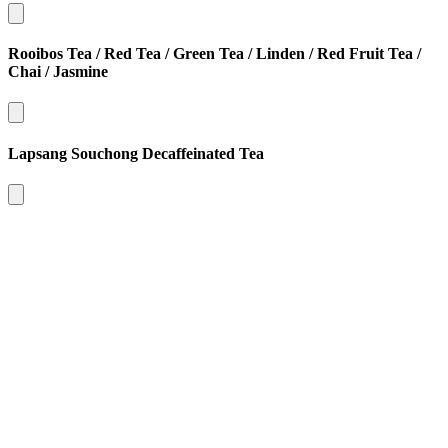
Rooibos Tea / Red Tea / Green Tea / Linden / Red Fruit Tea /
Chai / Jasmine​​​​‌ ‍ ​‍​‍‌‍ ‌ ​‍‌‍‍‌‌‍‌ ‌‍‍‌‌‍ ‍​‍​‍​ ‍‍​‍​‍‌ ​ ‌‍​‌‌‍ ‍‌‍‍‌‌ ‌​‌ ‍‌​‍ ‍‌‍‍‌‌‍ ​‍​‍​‍ ​​‍​‍‌‍‍​‌ ​‍‌‍‌‌‌‍‌‍​‍​‍​ ‍‍​‍​‍‌‍‍​‌ ‌​‌ ‌​‌ ​​‌ ​ ​ ‍‍​‍ ​‍ ‌‍ ​​‍ ‌‌‍​‌‌‍ ‍‌‍‌​​‍ ‌‌ ​‍​‍ ‌‌‍‍​‌‍ ‌ ‌​‌‍‌‌‌‍ ​‌ ​ ​‍ ‌‌ ​ ‌ ‌​‌ ‌‌‌‍‌​‌‍‍‌‌‍ ​‍ ‍‌ ‌‍‌‍‌‌‌ ​‍‌‍​ ‌‍‌‌‌‍ ​​‍ ‍‌‍​‌‌ ​​‌ ​​​‍ ‌‍‍‌‌‍ ‍‌ ‌​‌‍‌‌‌‍ ‍‌ ‌​​‍ ‌‍‌‌‌‍‌​‌‍‍‌‌ ‌​​‍ ‌‍ ‌‌‍ ‌‍‌​‌‍‌‌​ ‌‌ ​​‌ ​‍‌‍‌‌‌ ​ ‌‍‌‌‌‍ ‍‌ ‌​‌‍​‌‌ ‌​‌‍‍‌‌‍ ‌‍ ‍​ ‍ ‌‍‍‌‌‍‌​​ ‌​ ‍​​ ​‌​ ​‌‌‍​ ​ ‍‌‌‍​‌​ ‍‌‌‍​‍​‍ ‌‌‍‌​‌‍​‌​ ‌ ‌‍​ ​‍ ‌​ ‌​‌‍​‌‌‍​‌​ ​‍​‍ ‌‌‍​‌​ ​ ‌‍‌‍​ ​​​‍ ‌‌‍​ ​ ​​​ ‍​​ ‌‌‌‍‌​‌‍‌​​ ‍‌‌‍​‍​ ‌​​ ​‍‌‍​ ​ ​‌​ ‍ ‌ ‌​‌ ‍‌‌ ​​‌‍‌‌​ ‌‌‍‍​‌‍ ‌ ‌​‌‍‌‌‌‍ ​‌​ ‌‌‍‌‌‌‍ ‍‌ ‌‌‌​‍‌‌ ‌​‌‍‌‌‌‍ ‌​ ‍ ‌ ​​‌‍​‌‌ ‌​‌‍‍​​ ‌‌ ‌​‌‍‍‌‌ ‌​‌‍ ​‌‍‌‌​ ‌‍​‍‌‍​‌‌ ​ ‌‍‌‌‌‌‌‌‌ ​‍‌‍ ​​ ‌‌‍‍​‌ ‌​‌ ‌​‌ ​​‌ ​ ​‍‌‌​ ​ ‌​​‌​‍‌‌​ ​‍‌​‌‍​‍‌‌​ ​‍‌​‌‍‌‍ ​​‍ ‌‌‍​‌‌‍ ‍‌‍‌​​‍ ‌‌ ​‍​‍ ‌‌‍‍​‌‍ ‌ ‌​‌‍‌‌‌‍ ​‌ ​ ​‍ ‌‌ ​ ‌ ‌​‌ ‌‌‌‍‌​‌‍‍‌‌‍ ​‍ ‍‌ ‌‍‌‍‌‌‌ ​‍‌‍​ ‌‍‌‌‌‍ ​​‍ ‍‌‍​‌‌ ​​‌ ​​​‍‌‍‌‍‍‌‌‍‌​​ ‌​ ‍​​ ​‌​ ​‌‌‍​ ​ ‍‌‌‍​‌​ ‍‌‌‍​‍​‍ ‌‌‍‌​‌‍​‌​ ‌ ‌‍​ ​‍ ‌​ ‌​‌‍​‌‌‍​‌​ ​‍​‍ ‌‌‍​‌​ ​ ‌‍‌‍​ ​​​‍ ‌‌‍​ ​ ​​​ ‍​​ ‌‌‌‍‌​‌‍‌​​ ‍‌‌‍​‍​ ‌​​ ​‍‌‍​ ​ ​‌​‍‌‍‌ ‌​‌ ‍‌‌ ​​‌‍‌‌​ ‌‌‍‍​‌‍ ‌ ‌​‌‍‌‌‌‍ ​‌​ ‌‌‍‌‌‌‍ ‍‌ ‌‌‌​‍‌‌ ‌​‌‍‌‌‌‍ ‌​‍‌‍‌ ​​‌‍​‌‌ ‌​‌‍‍​​ ‌‌ ‌​‌‍‍‌‌ ‌​‌‍ ​‌‍‌‌​‍‌‍‌ ​​‌‍‌‌‌ ​‍‌ ​ ‌ ​​‌‍‌‌‌‍​ ‌ ‌​‌‍‍‌‌ ‌‍‌‍‌‌​ ‌‌ ​​‌ ‌‌‌‍​‍‌‍ ​‌‍‍‌‌ ​ ‌‍‍​‌‍‌‌‌‍‌​​‍​‍‌ ‌
Lapsang Souchong Decaffeinated Tea​​​​‌ ‍ ​‍​‍‌‍ ‌ ​‍‌‍‍‌‌‍‌ ‌‍‍‌‌‍ ‍​‍​‍​ ‍‍​‍​‍‌ ​ ‌‍​‌‌‍ ‍‌‍‍‌‌ ‌​‌ ‍‌​‍ ‍‌‍‍‌‌‍ ​‍​‍​‍ ​​‍​‍‌‍‍​‌ ​‍‌‍‌‌‌‍‌‍​‍​‍​ ‍‍​‍​‍‌‍‍​‌ ‌​‌ ‌​‌ ​​‌ ​ ​ ‍‍​‍ ​‍ ‌‍ ​​‍ ‌‌‍​‌‌‍ ‍‌‍‌​​‍ ‌‌ ​‍​‍ ‌‌‍‍​‌‍ ‌ ‌​‌‍‌‌‌‍ ​‌ ​ ​‍ ‌‌ ​ ‌ ‌​‌ ‌‌‌‍‌​‌‍‍‌‌‍ ​‍ ‍‌ ‌‍‌‍‌‌‌ ​‍‌‍​ ‌‍‌‌‌‍ ​​‍ ‍‌‍​‌‌ ​​‌ ​​​‍ ‌‍‍‌‌‍ ‍‌ ‌​‌‍‌‌‌‍ ‍‌ ‌​​‍ ‌‍‌‌‌‍‌​‌‍‍‌‌ ‌​​‍ ‌‍ ‌‌‍ ‌‍‌​‌‍‌‌​ ‌‌ ​​‌ ​‍‌‍‌‌‌ ​ ‌‍‌‌‌‍ ‍‌ ‌​‌‍​‌‌ ‌​‌‍‍‌‌‍ ‌‍ ‍​ ‍ ‌‍‍‌‌‍‌​​ ‌‌‍​‌‌‍​ ​ ‍​‌‍​‌​ ‌ ‌‍​ ​ ‍​​ ‌‍​‍ ‌‌‍‌‌‌‍​‌​ ‌ ​ ​‌​‍ ‌​ ‌​​ ‍‌​ ​​‌‍​‌​‍ ‌​ ‍​​ ​ ​ ​​​ ‌‌​‍ ‌​ ‌‍​ ‍‌​ ‍​‌‍‌​​ ‍‌​ ‍‌​ ‍​‌‍​ ‌‍​ ​ ‌‍‌‍‌​​ ‌​​ ‍ ‌ ‌​‌ ‍‌‌ ​​‌‍‌‌​ ‌‌‍‍​‌‍ ‌ ‌​‌‍‌‌‌‍ ​‌​ ‌‌‍‌‌‌‍ ‍‌ ‌‌‌​‍‌‌ ‌​‌‍‌‌‌‍ ‌​ ‍ ‌ ​​‌‍​‌‌ ‌​‌‍‍​​ ‌‌ ‌​‌‍‍‌‌ ‌​‌‍ ​‌‍‌‌​ ‌‍​‍‌‍​‌‌ ​ ‌‍‌‌‌‌‌‌‌ ​‍‌‍ ​​ ‌‌‍‍​‌ ‌​‌ ‌​‌ ​​‌ ​ ​‍‌‌​ ​ ‌​​‌​‍‌‌​ ​‍‌​‌‍​‍‌‌​ ​‍‌​‌‍‌‍ ​​‍ ‌‌‍​‌‌‍ ‍‌‍‌​​‍ ‌‌ ​‍​‍ ‌‌‍‍​‌‍ ‌ ‌​‌‍‌‌‌‍ ​‌ ​ ​‍ ‌‌ ​ ‌ ‌​‌ ‌‌‌‍‌​‌‍‍‌‌‍ ​‍ ‍‌ ‌‍‌‍‌‌‌ ​‍‌‍​ ‌‍‌‌‌‍ ​​‍ ‍‌‍​‌‌ ​​‌ ​​​‍‌‍‌‍‍‌‌‍‌​​ ‌‌‍​‌‌‍​ ​ ‍​‌‍​‌​ ‌ ‌‍​ ​ ‍​​ ‌‍​‍ ‌‌‍‌‌‌‍​‌​ ‌ ​ ​‌​‍ ‌​ ‌​​ ‍‌​ ​​‌‍​‌​‍ ‌​ ‍​​ ​ ​ ​​​ ‌‌​‍ ‌​ ‌‍​ ‍‌​ ‍​‌‍‌​​ ‍‌​ ‍‌​ ‍​‌‍​ ‌‍​ ​ ‌‍‌‍‌​​ ‌​​‍‌‍‌ ‌​‌ ‍‌‌ ​​‌‍‌‌​ ‌‌‍‍​‌‍ ‌ ‌​‌‍‌‌‌‍ ​‌​ ‌‌‍‌‌‌‍ ‍‌ ‌‌‌​‍‌‌ ‌​‌‍‌‌‌‍ ‌​‍‌‍‌ ​​‌‍​‌‌ ‌​‌‍‍​​ ‌‌ ‌​‌‍‍‌‌ ‌​‌‍ ​‌‍‌‌​‍‌‍‌ ​​‌‍‌‌‌ ​‍‌ ​ ‌ ​​‌‍‌‌‌‍​ ‌ ‌​‌‍‍‌‌ ‌‍‌‍‌‌​ ‌‌ ​​‌ ‌‌‌‍​‍‌‍ ​‌‍‍‌‌ ​ ‌‍‍​‌‍‌‌‌‍‌​​‍​‍‌ ‌