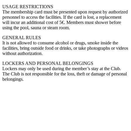
USAGE RESTRICTIONS
The membership card must be presented upon request by authorized
personnel to access the facilities. If the card is lost, a replacement
will incur an additional cost of 5€. Members must shower before
using the pool, sauna or steam room.​​​​‌ ‍ ​‍​‍‌‍ ‌ ​‍‌‍‍‌‌‍‌ ‌‍‍‌‌‍ ‍​‍​‍​ ‍‍​‍​‍‌ ​ ‌‍​‌‌‍ ‍‌‍‍‌‌ ‌​‌ ‍‌​‍ ‍‌‍‍‌‌‍ ​‍​‍​‍ ​​‍​‍‌‍‍​‌ ​‍‌‍‌‌‌‍‌‍​‍​‍​ ‍‍​‍​‍‌‍‍​‌ ‌​‌ ‌​‌ ​​‌ ​ ​ ‍‍​‍ ​‍ ‌‍ ​​‍ ‌‌‍​‌‌‍ ‍‌‍‌​​‍ ‌‌ ​‍​‍ ‌‌‍‍​‌‍ ‌ ‌​‌‍‌‌‌‍ ​‌ ​ ​‍ ‌‌ ​ ‌ ‌​‌ ‌‌‌‍‌​‌‍‍‌‌‍ ​‍ ‍‌ ‌‍‌‍‌‌‌ ​‍‌‍​ ‌‍‌‌‌‍ ​​‍ ‍‌‍​‌‌ ​​‌ ​​​‍ ‌‍‍‌‌‍ ‍‌ ‌​‌‍‌‌‌‍ ‍‌ ‌​​‍ ‌‍‌‌‌‍‌​‌‍‍‌‌ ‌​​‍ ‌‍ ‌‌‍ ‌‍‌​‌‍‌‌​ ‌‌ ​​‌ ​‍‌‍‌‌‌ ​ ‌‍‌‌‌‍ ‍‌ ‌​‌‍​‌‌ ‌​‌‍‍‌‌‍ ‌‍ ‍​ ‍ ‌‍‍‌‌‍‌​​ ‌‌‍​‍‌‍‌‌‌‍‌‌‌‍‌​​ ​​​ ​ ​ ‌ ​ ‌‍​‍ ‌​ ​​​ ‌‌​ ‍‌​ ‍‌​‍ ‌​ ‌​​ ‌ ‌‍​ ​ ​ ​‍ ‌​ ‍​‌‍​‌‌‍‌‍​ ‌​​‍ ‌‌‍‌‍‌‍​‌‌‍​‍​ ‌ ​ ‌ ​ ​‌​ ‍​​ ​ ​ ​‍​ ​ ​ ‌​​ ‍​​ ‍ ‌ ‌​‌ ‍‌‌ ​​‌‍‌‌​ ‌‌‍‍​‌‍ ‌ ‌​‌‍‌‌‌‍ ​‌‌​ ‌‍‍‌‌ ‌​‌‍‌‌‌‌​​‌‍​‌‌‍‌ ‌‍‌‌​ ‍ ‌ ​​‌‍​‌‌ ‌​‌‍‍​​ ‌‌ ​​‌‍​‌‌‍‌ ‌‍‌‌‌​​‍‌ ‌‌‌‍‍‌‌‍ ​‌‍‌​‌‍‌‌‌ ​‍​‍‌‌​ ‌‌‌​​‍‌‌ ‌‍‍ ‌‍‌‌‌ ‍‌​‍‌‌​ ​ ‌​‌​​‍‌‌​ ​ ‌​‌​​‍‌‌​ ​‍​ ​‍‌‍‌​‌‍​ ‌‍​‌‌‍‌‌​ ​​​ ​‍‌‍​ ​ ‌‌​ ‍‌‌‍‌‌​ ‍​‌‍‌​​‍‌‌​ ​‍​ ​‍​‍‌‌​ ‌‌‌​‌​​‍ ‍‌‍​‍‌‍ ‌‍‌​‌ ‍‌​‍‌‌​ ‌‌‌​​‍‌‌ ‌‍‍ ‌‍‌‌‌ ‍‌​‍‌‌​ ​ ‌​‌​​‍‌‌​ ​ ‌​‌​​‍‌‌​ ​‍​ ​‍​ ‌‌‌‍​‌‌‍‌​​ ‍​​ ‌‌​ ‍​​ ‍‌‌‍‌​‌‍​‍​ ​ ​ ​​‌‍​‍​‍‌‌​ ​‍​ ​‍​‍‌‌​ ‌‌‌​‌​​‍ ‍‌‍​ ‌‍‍​‌‍‍‌‌‍ ​‌‍‌​‌ ​‍‌‍‌‌‌‍ ‍​‍‌‌​ ‌‌‌​​‍‌‌ ‌‍‍ ‌‍‌‌‌ ‍‌​‍‌‌​ ​ ‌​‌​​‍‌‌​ ​ ‌​‌​​‍‌‌​ ​‍​ ​‍‌‍‌​‌‍​‌​ ‌​‌‍​‌​ ‌​‌‍‌‌‌‍‌‌​ ‍​‌‍​ ​ ‍​‌‍‌‌‌‍‌‍​‍‌‌​ ​‍​ ​‍​‍‌‌​ ‌‌‌​‌​​‍ ‍‌ ‌​‌‍‌‌‌ ‍​‌ ‌​​ ‌‍​‍‌‍​‌‌ ​ ‌‍‌‌‌‌‌‌‌ ​‍‌‍ ​​ ‌‌‍‍​‌ ‌​‌ ‌​‌ ​​‌ ​ ​‍‌‌​ ​ ‌​​‌​‍‌‌​ ​‍‌​‌‍​‍‌‌​ ​‍‌​‌‍‌‍ ​​‍ ‌‌‍​‌‌‍ ‍‌‍‌​​‍ ‌‌ ​‍​‍ ‌‌‍‍​‌‍ ‌ ‌​‌‍‌‌‌‍ ​‌ ​ ​‍ ‌‌ ​ ‌ ‌​‌ ‌‌‌‍‌​‌‍‍‌‌‍ ​‍ ‍‌ ‌‍‌‍‌‌‌ ​‍‌‍​ ‌‍‌‌‌‍ ​​‍ ‍‌‍​‌‌ ​​‌ ​​​‍‌‍‌‍‍‌‌‍‌​​ ‌‌‍​‍‌‍‌‌‌‍‌‌‌‍‌​​ ​​​ ​ ​ ‌ ​ ‌‍​‍ ‌​ ​​​ ‌‌​ ‍‌​ ‍‌​‍ ‌​ ‌​​ ‌ ‌‍​ ​ ​ ​‍ ‌​ ‍​‌‍​‌‌‍‌‍​ ‌​​‍ ‌‌‍‌‍‌‍​‌‌‍​‍​ ‌ ​ ‌ ​ ​‌​ ‍​​ ​ ​ ​‍​ ​ ​ ‌​​ ‍​​‍‌‍‌ ‌​‌ ‍‌‌ ​​‌‍‌‌​ ‌‌‍‍​‌‍ ‌ ‌​‌‍‌‌‌‍ ​‌‌​ ‌‍‍‌‌ ‌​‌‍‌‌‌‌​​‌‍​‌‌‍‌ ‌‍‌‌​‍‌‍‌ ​​‌‍​‌‌ ‌​‌‍‍​​ ‌‌ ​​‌‍​‌‌‍‌ ‌‍‌‌‌​​‍‌ ‌‌‌‍‍‌‌‍ ​‌‍‌​‌‍‌‌‌ ​‍​‍‌‌​ ‌‌‌​​‍‌‌ ‌‍‍ ‌‍‌‌‌ ‍‌​‍‌‌​ ​ ‌​‌​​‍‌‌​ ​ ‌​‌​​‍‌‌​ ​‍​ ​‍‌‍‌​‌‍​ ‌‍​‌‌‍‌‌​ ​​​ ​‍‌‍​ ​ ‌‌​ ‍‌‌‍‌‌​ ‍​‌‍‌​​‍‌‌​ ​‍​ ​‍​‍‌‌​ ‌‌‌​‌​​‍ ‍‌‍​‍‌‍ ‌‍‌​‌ ‍‌​‍‌‌​ ‌‌‌​​‍‌‌ ‌‍‍ ‌‍‌‌‌ ‍‌​‍‌‌​ ​ ‌​‌​​‍‌‌​ ​ ‌​‌​​‍‌‌​ ​‍​ ​‍​ ‌‌‌‍​‌‌‍‌​​ ‍​​ ‌‌​ ‍​​ ‍‌‌‍‌​‌‍​‍​ ​ ​ ​​‌‍​‍​‍‌‌​ ​‍​ ​‍​‍‌‌​ ‌‌‌​‌​​‍ ‍‌‍​ ‌‍‍​‌‍‍‌‌‍ ​‌‍‌​‌ ​‍‌‍‌‌‌‍ ‍​‍‌‌​ ‌‌‌​​‍‌‌ ‌‍‍ ‌‍‌‌‌ ‍‌​‍‌‌​ ​ ‌​‌​​‍‌‌​ ​ ‌​‌​​‍‌‌​ ​‍​ ​‍‌‍‌​‌‍​‌​ ‌​‌‍​‌​ ‌​‌‍‌‌‌‍‌‌​ ‍​‌‍​ ​ ‍​‌‍‌‌‌‍‌‍​‍‌‌​ ​‍​ ​‍​‍‌‌​ ‌‌‌​‌​​‍ ‍‌ ‌​‌‍‌‌‌ ‍​‌ ‌​​‍‌‍‌ ​​‌‍‌‌‌ ​‍‌ ​ ‌ ​​‌‍‌‌‌‍​ ‌ ‌​‌‍‍‌‌ ‌‍‌‍‌‌​ ‌‌ ​​‌ ‌‌‌‍​‍‌‍ ​‌‍‍‌‌ ​ ‌‍‍​‌‍‌‌‌‍‌​​‍​‍‌ ‌
GENERAL RULES
It is not allowed to consume alcohol or drugs, smoke inside the
facilities, bring outside food or drinks, or take photographs or videos
without authorization.​​​​‌ ‍ ​‍​‍‌‍ ‌ ​‍‌‍‍‌‌‍‌ ‌‍‍‌‌‍ ‍​‍​‍​ ‍‍​‍​‍‌ ​ ‌‍​‌‌‍ ‍‌‍‍‌‌ ‌​‌ ‍‌​‍ ‍‌‍‍‌‌‍ ​‍​‍​‍ ​​‍​‍‌‍‍​‌ ​‍‌‍‌‌‌‍‌‍​‍​‍​ ‍‍​‍​‍‌‍‍​‌ ‌​‌ ‌​‌ ​​‌ ​ ​ ‍‍​‍ ​‍ ‌‍ ​​‍ ‌‌‍​‌‌‍ ‍‌‍‌​​‍ ‌‌ ​‍​‍ ‌‌‍‍​‌‍ ‌ ‌​‌‍‌‌‌‍ ​‌ ​ ​‍ ‌‌ ​ ‌ ‌​‌ ‌‌‌‍‌​‌‍‍‌‌‍ ​‍ ‍‌ ‌‍‌‍‌‌‌ ​‍‌‍​ ‌‍‌‌‌‍ ​​‍ ‍‌‍​‌‌ ​​‌ ​​​‍ ‌‍‍‌‌‍ ‍‌ ‌​‌‍‌‌‌‍ ‍‌ ‌​​‍ ‌‍‌‌‌‍‌​‌‍‍‌‌ ‌​​‍ ‌‍ ‌‌‍ ‌‍‌​‌‍‌‌​ ‌‌ ​​‌ ​‍‌‍‌‌‌ ​ ‌‍‌‌‌‍ ‍‌ ‌​‌‍​‌‌ ‌​‌‍‍‌‌‍ ‌‍ ‍​ ‍ ‌‍‍‌‌‍‌​​ ‌‌‍​‍‌‍‌‌‌‍‌‌‌‍‌​​ ​​​ ​ ​ ‌ ​ ‌‍​‍ ‌​ ​​​ ‌‌​ ‍‌​ ‍‌​‍ ‌​ ‌​​ ‌ ‌‍​ ​ ​ ​‍ ‌​ ‍​‌‍​‌‌‍‌‍​ ‌​​‍ ‌‌‍‌‍‌‍​‌‌‍​‍​ ‌ ​ ‌ ​ ​‌​ ‍​​ ​ ​ ​‍​ ​ ​ ‌​​ ‍​​ ‍ ‌ ‌​‌ ‍‌‌ ​​‌‍‌‌​ ‌‌‍‍​‌‍ ‌ ‌​‌‍‌‌‌‍ ​‌‌​ ‌‍‍‌‌ ‌​‌‍‌‌‌‌​​‌‍​‌‌‍‌ ‌‍‌‌​ ‍ ‌ ​​‌‍​‌‌ ‌​‌‍‍​​ ‌‌ ​​‌‍​‌‌‍‌ ‌‍‌‌‌​​‍‌ ‌‌‌‍‍‌‌‍ ​‌‍‌​‌‍‌‌‌ ​‍​‍‌‌​ ‌‌‌​​‍‌‌ ‌‍‍ ‌‍‌‌‌ ‍‌​‍‌‌​ ​ ‌​‌​​‍‌‌​ ​ ‌​‌​​‍‌‌​ ​‍​ ​‍‌‍‌​‌‍​ ‌‍​‌‌‍‌‌​ ​​​ ​‍‌‍​ ​ ‌‌​ ‍‌‌‍‌‌​ ‍​‌‍‌​​‍‌‌​ ​‍​ ​‍​‍‌‌​ ‌‌‌​‌​​‍ ‍‌‍​‍‌‍ ‌‍‌​‌ ‍‌​‍‌‌​ ‌‌‌​​‍‌‌ ‌‍‍ ‌‍‌‌‌ ‍‌​‍‌‌​ ​ ‌​‌​​‍‌‌​ ​ ‌​‌​​‍‌‌​ ​‍​ ​‍​ ‌ ‌‍​‌​ ​​​ ​‍‌‍​‌​ ‍‌​ ​‍‌‍‌‍​ ​ ​ ‌ ​ ​‍​ ​‌​‍‌‌​ ​‍​ ​‍​‍‌‌​ ‌‌‌​‌​​‍ ‍‌‍​ ‌‍‍​‌‍‍‌‌‍ ​‌‍‌​‌ ​‍‌‍‌‌‌‍ ‍​‍‌‌​ ‌‌‌​​‍‌‌ ‌‍‍ ‌‍‌‌‌ ‍‌​‍‌‌​ ​ ‌​‌​​‍‌‌​ ​ ‌​‌​​‍‌‌​ ​‍​ ​‍‌‍‌‌‌‍‌‌​ ‌‍‌‍‌​‌‍‌‍​ ​‍‌‍​‌​ ​​‌‍​‌​ ‌‌​ ‍‌​ ‌​​‍‌‌​ ​‍​ ​‍​‍‌‌​ ‌‌‌​‌​​‍ ‍‌ ‌​‌‍‌‌‌ ‍​‌ ‌​​ ‌‍​‍‌‍​‌‌ ​ ‌‍‌‌‌‌‌‌‌ ​‍‌‍ ​​ ‌‌‍‍​‌ ‌​‌ ‌​‌ ​​‌ ​ ​‍‌‌​ ​ ‌​​‌​‍‌‌​ ​‍‌​‌‍​‍‌‌​ ​‍‌​‌‍‌‍ ​​‍ ‌‌‍​‌‌‍ ‍‌‍‌​​‍ ‌‌ ​‍​‍ ‌‌‍‍​‌‍ ‌ ‌​‌‍‌‌‌‍ ​‌ ​ ​‍ ‌‌ ​ ‌ ‌​‌ ‌‌‌‍‌​‌‍‍‌‌‍ ​‍ ‍‌ ‌‍‌‍‌‌‌ ​‍‌‍​ ‌‍‌‌‌‍ ​​‍ ‍‌‍​‌‌ ​​‌ ​​​‍‌‍‌‍‍‌‌‍‌​​ ‌‌‍​‍‌‍‌‌‌‍‌‌‌‍‌​​ ​​​ ​ ​ ‌ ​ ‌‍​‍ ‌​ ​​​ ‌‌​ ‍‌​ ‍‌​‍ ‌​ ‌​​ ‌ ‌‍​ ​ ​ ​‍ ‌​ ‍​‌‍​‌‌‍‌‍​ ‌​​‍ ‌‌‍‌‍‌‍​‌‌‍​‍​ ‌ ​ ‌ ​ ​‌​ ‍​​ ​ ​ ​‍​ ​ ​ ‌​​ ‍​​‍‌‍‌ ‌​‌ ‍‌‌ ​​‌‍‌‌​ ‌‌‍‍​‌‍ ‌ ‌​‌‍‌‌‌‍ ​‌‌​ ‌‍‍‌‌ ‌​‌‍‌‌‌‌​​‌‍​‌‌‍‌ ‌‍‌‌​‍‌‍‌ ​​‌‍​‌‌ ‌​‌‍‍​​ ‌‌ ​​‌‍​‌‌‍‌ ‌‍‌‌‌​​‍‌ ‌‌‌‍‍‌‌‍ ​‌‍‌​‌‍‌‌‌ ​‍​‍‌‌​ ‌‌‌​​‍‌‌ ‌‍‍ ‌‍‌‌‌ ‍‌​‍‌‌​ ​ ‌​‌​​‍‌‌​ ​ ‌​‌​​‍‌‌​ ​‍​ ​‍‌‍‌​‌‍​ ‌‍​‌‌‍‌‌​ ​​​ ​‍‌‍​ ​ ‌‌​ ‍‌‌‍‌‌​ ‍​‌‍‌​​‍‌‌​ ​‍​ ​‍​‍‌‌​ ‌‌‌​‌​​‍ ‍‌‍​‍‌‍ ‌‍‌​‌ ‍‌​‍‌‌​ ‌‌‌​​‍‌‌ ‌‍‍ ‌‍‌‌‌ ‍‌​‍‌‌​ ​ ‌​‌​​‍‌‌​ ​ ‌​‌​​‍‌‌​ ​‍​ ​‍​ ‌ ‌‍​‌​ ​​​ ​‍‌‍​‌​ ‍‌​ ​‍‌‍‌‍​ ​ ​ ‌ ​ ​‍​ ​‌​‍‌‌​ ​‍​ ​‍​‍‌‌​ ‌‌‌​‌​​‍ ‍‌‍​ ‌‍‍​‌‍‍‌‌‍ ​‌‍‌​‌ ​‍‌‍‌‌‌‍ ‍​‍‌‌​ ‌‌‌​​‍‌‌ ‌‍‍ ‌‍‌‌‌ ‍‌​‍‌‌​ ​ ‌​‌​​‍‌‌​ ​ ‌​‌​​‍‌‌​ ​‍​ ​‍‌‍‌‌‌‍‌‌​ ‌‍‌‍‌​‌‍‌‍​ ​‍‌‍​‌​ ​​‌‍​‌​ ‌‌​ ‍‌​ ‌​​‍‌‌​ ​‍​ ​‍​‍‌‌​ ‌‌‌​‌​​‍ ‍‌ ‌​‌‍‌‌‌ ‍​‌ ‌​​‍‌‍‌ ​​‌‍‌‌‌ ​‍‌ ​ ‌ ​​‌‍‌‌‌‍​ ‌ ‌​‌‍‍‌‌ ‌‍‌‍‌‌​ ‌‌ ​​‌ ‌‌‌‍​‍‌‍ ​‌‍‍‌‌ ​ ‌‍‍​‌‍‌‌‌‍‌​​‍​‍‌ ‌
LOCKERS AND PERSONAL BELONGINGS
Lockers may only be used during the member’s stay at the Club.
The Club is not responsible for the loss, theft or damage of personal
belongings.​​​​‌ ‍ ​‍​‍‌‍ ‌ ​‍‌‍‍‌‌‍‌ ‌‍‍‌‌‍ ‍​‍​‍​ ‍‍​‍​‍‌ ​ ‌‍​‌‌‍ ‍‌‍‍‌‌ ‌​‌ ‍‌​‍ ‍‌‍‍‌‌‍ ​‍​‍​‍ ​​‍​‍‌‍‍​‌ ​‍‌‍‌‌‌‍‌‍​‍​‍​ ‍‍​‍​‍‌‍‍​‌ ‌​‌ ‌​‌ ​​‌ ​ ​ ‍‍​‍ ​‍ ‌‍ ​​‍ ‌‌‍​‌‌‍ ‍‌‍‌​​‍ ‌‌ ​‍​‍ ‌‌‍‍​‌‍ ‌ ‌​‌‍‌‌‌‍ ​‌ ​ ​‍ ‌‌ ​ ‌ ‌​‌ ‌‌‌‍‌​‌‍‍‌‌‍ ​‍ ‍‌ ‌‍‌‍‌‌‌ ​‍‌‍​ ‌‍‌‌‌‍ ​​‍ ‍‌‍​‌‌ ​​‌ ​​​‍ ‌‍‍‌‌‍ ‍‌ ‌​‌‍‌‌‌‍ ‍‌ ‌​​‍ ‌‍‌‌‌‍‌​‌‍‍‌‌ ‌​​‍ ‌‍ ‌‌‍ ‌‍‌​‌‍‌‌​ ‌‌ ​​‌ ​‍‌‍‌‌‌ ​ ‌‍‌‌‌‍ ‍‌ ‌​‌‍​‌‌ ‌​‌‍‍‌‌‍ ‌‍ ‍​ ‍ ‌‍‍‌‌‍‌​​ ‌‌‍​‍‌‍‌‌‌‍‌‌‌‍‌​​ ​​​ ​ ​ ‌ ​ ‌‍​‍ ‌​ ​​​ ‌‌​ ‍‌​ ‍‌​‍ ‌​ ‌​​ ‌ ‌‍​ ​ ​ ​‍ ‌​ ‍​‌‍​‌‌‍‌‍​ ‌​​‍ ‌‌‍‌‍‌‍​‌‌‍​‍​ ‌ ​ ‌ ​ ​‌​ ‍​​ ​ ​ ​‍​ ​ ​ ‌​​ ‍​​ ‍ ‌ ‌​‌ ‍‌‌ ​​‌‍‌‌​ ‌‌‍‍​‌‍ ‌ ‌​‌‍‌‌‌‍ ​‌‌​ ‌‍‍‌‌ ‌​‌‍‌‌‌‌​​‌‍​‌‌‍‌ ‌‍‌‌​ ‍ ‌ ​​‌‍​‌‌ ‌​‌‍‍​​ ‌‌ ​​‌‍​‌‌‍‌ ‌‍‌‌‌​​‍‌ ‌‌‌‍‍‌‌‍ ​‌‍‌​‌‍‌‌‌ ​‍​‍‌‌​ ‌‌‌​​‍‌‌ ‌‍‍ ‌‍‌‌‌ ‍‌​‍‌‌​ ​ ‌​‌​​‍‌‌​ ​ ‌​‌​​‍‌‌​ ​‍​ ​‍‌‍‌​‌‍​ ‌‍​‌‌‍‌‌​ ​​​ ​‍‌‍​ ​ ‌‌​ ‍‌‌‍‌‌​ ‍​‌‍‌​​‍‌‌​ ​‍​ ​‍​‍‌‌​ ‌‌‌​‌​​‍ ‍‌‍​‍‌‍ ‌‍‌​‌ ‍‌​‍‌‌​ ‌‌‌​​‍‌‌ ‌‍‍ ‌‍‌‌‌ ‍‌​‍‌‌​ ​ ‌​‌​​‍‌‌​ ​ ‌​‌​​‍‌‌​ ​‍​ ​‍‌‍‌‍​ ​ ‌‍‌‌​ ‍‌​ ​​‌‍‌​​ ‍​​ ‌‍​ ‍‌‌‍​ ​ ​ ​ ‍​​‍‌‌​ ​‍​ ​‍​‍‌‌​ ‌‌‌​‌​​‍ ‍‌‍​ ‌‍‍​‌‍‍‌‌‍ ​‌‍‌​‌ ​‍‌‍‌‌‌‍ ‍​‍‌‌​ ‌‌‌​​‍‌‌ ‌‍‍ ‌‍‌‌‌ ‍‌​‍‌‌​ ​ ‌​‌​​‍‌‌​ ​ ‌​‌​​‍‌‌​ ​‍​ ​‍​ ​​​ ‌​​ ‌​​ ‌​‌‍​‌​ ‌‍‌‍​ ‌‍‌​​ ​ ​ ‌​‌‍​ ‌‍​‍​‍‌‌​ ​‍​ ​‍​‍‌‌​ ‌‌‌​‌​​‍ ‍‌ ‌​‌‍‌‌‌ ‍​‌ ‌​​ ‌‍​‍‌‍​‌‌ ​ ‌‍‌‌‌‌‌‌‌ ​‍‌‍ ​​ ‌‌‍‍​‌ ‌​‌ ‌​‌ ​​‌ ​ ​‍‌‌​ ​ ‌​​‌​‍‌‌​ ​‍‌​‌‍​‍‌‌​ ​‍‌​‌‍‌‍ ​​‍ ‌‌‍​‌‌‍ ‍‌‍‌​​‍ ‌‌ ​‍​‍ ‌‌‍‍​‌‍ ‌ ‌​‌‍‌‌‌‍ ​‌ ​ ​‍ ‌‌ ​ ‌ ‌​‌ ‌‌‌‍‌​‌‍‍‌‌‍ ​‍ ‍‌ ‌‍‌‍‌‌‌ ​‍‌‍​ ‌‍‌‌‌‍ ​​‍ ‍‌‍​‌‌ ​​‌ ​​​‍‌‍‌‍‍‌‌‍‌​​ ‌‌‍​‍‌‍‌‌‌‍‌‌‌‍‌​​ ​​​ ​ ​ ‌ ​ ‌‍​‍ ‌​ ​​​ ‌‌​ ‍‌​ ‍‌​‍ ‌​ ‌​​ ‌ ‌‍​ ​ ​ ​‍ ‌​ ‍​‌‍​‌‌‍‌‍​ ‌​​‍ ‌‌‍‌‍‌‍​‌‌‍​‍​ ‌ ​ ‌ ​ ​‌​ ‍​​ ​ ​ ​‍​ ​ ​ ‌​​ ‍​​‍‌‍‌ ‌​‌ ‍‌‌ ​​‌‍‌‌​ ‌‌‍‍​‌‍ ‌ ‌​‌‍‌‌‌‍ ​‌‌​ ‌‍‍‌‌ ‌​‌‍‌‌‌‌​​‌‍​‌‌‍‌ ‌‍‌‌​‍‌‍‌ ​​‌‍​‌‌ ‌​‌‍‍​​ ‌‌ ​​‌‍​‌‌‍‌ ‌‍‌‌‌​​‍‌ ‌‌‌‍‍‌‌‍ ​‌‍‌​‌‍‌‌‌ ​‍​‍‌‌​ ‌‌‌​​‍‌‌ ‌‍‍ ‌‍‌‌‌ ‍‌​‍‌‌​ ​ ‌​‌​​‍‌‌​ ​ ‌​‌​​‍‌‌​ ​‍​ ​‍‌‍‌​‌‍​ ‌‍​‌‌‍‌‌​ ​​​ ​‍‌‍​ ​ ‌‌​ ‍‌‌‍‌‌​ ‍​‌‍‌​​‍‌‌​ ​‍​ ​‍​‍‌‌​ ‌‌‌​‌​​‍ ‍‌‍​‍‌‍ ‌‍‌​‌ ‍‌​‍‌‌​ ‌‌‌​​‍‌‌ ‌‍‍ ‌‍‌‌‌ ‍‌​‍‌‌​ ​ ‌​‌​​‍‌‌​ ​ ‌​‌​​‍‌‌​ ​‍​ ​‍‌‍‌‍​ ​ ‌‍‌‌​ ‍‌​ ​​‌‍‌​​ ‍​​ ‌‍​ ‍‌‌‍​ ​ ​ ​ ‍​​‍‌‌​ ​‍​ ​‍​‍‌‌​ ‌‌‌​‌​​‍ ‍‌‍​ ‌‍‍​‌‍‍‌‌‍ ​‌‍‌​‌ ​‍‌‍‌‌‌‍ ‍​‍‌‌​ ‌‌‌​​‍‌‌ ‌‍‍ ‌‍‌‌‌ ‍‌​‍‌‌​ ​ ‌​‌​​‍‌‌​ ​ ‌​‌​​‍‌‌​ ​‍​ ​‍​ ​​​ ‌​​ ‌​​ ‌​‌‍​‌​ ‌‍‌‍​ ‌‍‌​​ ​ ​ ‌​‌‍​ ‌‍​‍​‍‌‌​ ​‍​ ​‍​‍‌‌​ ‌‌‌​‌​​‍ ‍‌ ‌​‌‍‌‌‌ ‍​‌ ‌​​‍‌‍‌ ​​‌‍‌‌‌ ​‍‌ ​ ‌ ​​‌‍‌‌‌‍​ ‌ ‌​‌‍‍‌‌ ‌‍‌‍‌‌​ ‌‌ ​​‌ ‌‌‌‍​‍‌‍ ​‌‍‍‌‌ ​ ‌‍‍​‌‍‌‌‌‍‌​​‍​‍‌ ‌