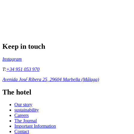
Keep in touch
Instagram
T:
+34 951 053 970
Avenida José Ribera 25, 29604 Marbella (Málaga)
The hotel
Our story
sustainability
Careers
The Journal
Important Information
Contact